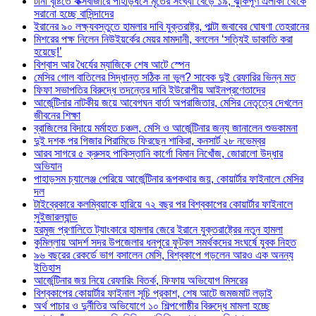
টানা বৃষ্টিতে কক্সবাজারে পাহাড়ধসে মৃতের সংখ্যা বেড়ে ১৯, ঝুঁকিপূর্ণ এলাকা থেকে
সরানো হচ্ছে বাসিন্দাদের
ইরানের ৯০ লক্ষ্যবস্তুতে হামলার দাবি যুক্তরাষ্ট্র, পাল্টা জবাবের ঘোষণা তেহরানের
মিশরের পক্ষ নিলেন নিউইয়র্কের মেয়র মামদানী, বললেন ‘সত্যিই ডাকাতি করা
হয়েছে!’
বিশ্বাস আর ধৈর্যের ম্যাজিকে শেষ আটে স্পেন
মেসির গোল বাতিলের সিদ্ধান্ত সঠিক না ভুল? সাবেক দুই রেফারির ভিন্ন মত
ফিফা সভাপতির বিরুদ্ধে তদন্তের দাবি ইউরোপীয় আইনপ্রণেতাদের
আর্জেন্টিনার নাটকীয় জয়ে আবেগঘন বার্তা অপরাজিতার, মেসির নেতৃত্বে দেখলেন
জীবনের শিক্ষা
ব্রাজিলের বিদায়ে মর্মাহত চঞ্চল, মেসি ও আর্জেন্টিনার জন্য জানালেন শুভকামনা
দুই দশক পর গিজার পিরামিডে ফিরছেন শাকিরা, কনসার্ট ২৮ নভেম্বর
আরব সাগরে ৫ ক্রুসহ পাকিস্তানি কার্গো বিমান নিখোঁজ, জোরালো উদ্ধার
অভিযান
পাহাড়সম চ্যালেঞ্জ পেরিয়ে আর্জেন্টিনার রূপকথার জয়, কোয়ার্টার ফাইনালে মেসির
দল
টাইব্রেকারে কলম্বিয়াকে হারিয়ে ৭২ বছর পর বিশ্বকাপের কোয়ার্টার ফাইনালে
সুইজারল্যান্ড
হরমুজ প্রণালিতে ট্যাংকারে হামলার জেরে ইরানে যুক্তরাষ্ট্রের নতুন হামলা
কুমিল্লায় আদর্শ সদর উপজেলার ধনপুরে ফুটবল সমর্থকদের সংঘর্ষে যুবক নিহত
৯৬ বছরের রেকর্ডে ভাগ বসালেন মেসি, বিশ্বকাপে গড়লেন আরও এক অনন্য
ইতিহাস
আর্জেন্টিনার জয় নিয়ে রেফারিং বিতর্ক, ফিফায় অভিযোগ মিসরের
বিশ্বকাপের কোয়ার্টার ফাইনাল সূচি প্রকাশ, শেষ আটে জমজমাট লড়াই
অর্থ পাচার ও দুর্নীতির অভিযোগে ১০ শিল্পগোষ্ঠীর বিরুদ্ধে মামলা হচ্ছে