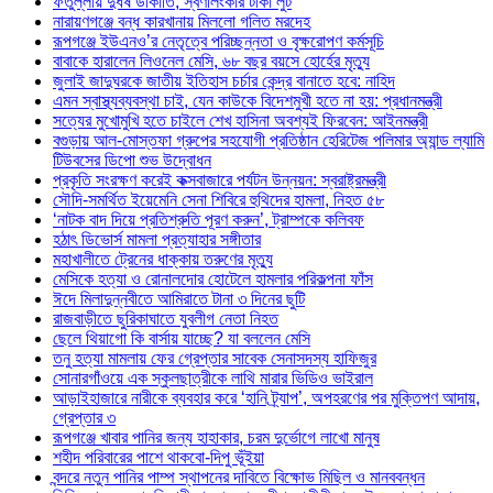
ফতুল্লায় দুর্ধষ ডাকাতি, স্বর্ণালংকার টাকা লুট
নারায়ণগঞ্জে বন্ধ কারখানায় মিললো গলিত মরদেহ
রূপগঞ্জে ইউএনও’র নেতৃত্বে পরিচ্ছন্নতা ও বৃক্ষরোপণ কর্মসূচি
বাবাকে হারালেন লিওনেল মেসি, ৬৮ বছর বয়সে হোর্হের মৃত্যু
জুলাই জাদুঘরকে জাতীয় ইতিহাস চর্চার কেন্দ্র বানাতে হবে: নাহিদ
এমন স্বাস্থ্যব্যবস্থা চাই, যেন কাউকে বিদেশমুখী হতে না হয়: প্রধানমন্ত্রী
সত্যের মুখোমুখি হতে চাইলে শেখ হাসিনা অবশ্যই ফিরবেন: আইনমন্ত্রী
বগুড়ায় আল-মোস্তফা গ্রুপের সহযোগী প্রতিষ্ঠান হেরিটেজ পলিমার অ্যান্ড ল্যামি
টিউবসের ডিপো শুভ উদ্বোধন
প্রকৃতি সংরক্ষণ করেই কক্সবাজারে পর্যটন উন্নয়ন: স্বরাষ্ট্রমন্ত্রী
সৌদি-সমর্থিত ইয়েমেনি সেনা শিবিরে হুথিদের হামলা, নিহত ৫৮
‘নাটক বাদ দিয়ে প্রতিশ্রুতি পূরণ করুন’, ট্রাম্পকে কলিবফ
হঠাৎ ডিভোর্স মামলা প্রত্যাহার সঙ্গীতার
মহাখালীতে ট্রেনের ধাক্কায় তরুণের মৃত্যু
মেসিকে হত্যা ও রোনালদোর হোটেলে হামলার পরিকল্পনা ফাঁস
ঈদে মিলাদুন্নবীতে আমিরাতে টানা ৩ দিনের ছুটি
রাজবাড়ীতে ছুরিকাঘাতে যুবলীগ নেতা নিহত
ছেলে থিয়াগো কি বার্সায় যাচ্ছে? যা বললেন মেসি
তনু হত্যা মামলায় ফের গ্রেপ্তার সাবেক সেনাসদস্য হাফিজুর
সোনারগাঁওয়ে এক স্কুলছাত্রীকে লাথি মারার ভিডিও ভাইরাল
আড়াইহাজারে নারীকে ব্যবহার করে ‘হানি ট্র্যাপ’, অপহরণের পর মুক্তিপণ আদায়,
গ্রেপ্তার ৩
রূপগঞ্জে খাবার পানির জন্য হাহাকার, চরম দুর্ভোগে লাখো মানুষ
শহীদ পরিবারের পাশে থাকবো-দিপু ভূঁইয়া
বন্দরে নতুন পানির পাম্প স্থাপনের দাবিতে বিক্ষোভ মিছিল ও মানববন্ধন