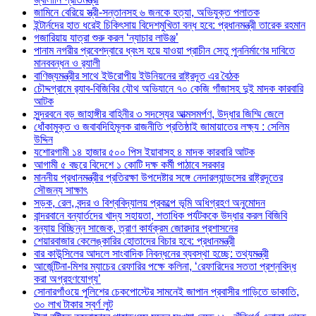
জামিনে বেরিয়ে স্ত্রী-সন্তানসহ ৬ জনকে হত্যা, অভিযুক্ত পলাতক
ইন্টার্নদের হাত ধরেই চিকিৎসায় বিদেশমুখিতা বন্ধ হবে: প্রধানমন্ত্রী তারেক রহমান
গজারিয়ায় যাত্রা শুরু করল ‘ন্যাচার লাউঞ্জ’
পানাম নগরীর প্রবেশদ্বারে ধ্বংস হয়ে যাওয়া প্রাচীন সেতু পুননির্মাণের দাবিতে
মানববন্ধন ও র‌্যালী
বাণিজ্যমন্ত্রীর সাথে ইউরোপীয় ইউনিয়নের রাষ্ট্রদূত এর বৈঠক
চৌদ্দগ্রামে র‌্যাব-বিজিবির যৌথ অভিযানে ৭০ কেজি গাঁজাসহ দুই মাদক কারবারি
আটক
সুন্দরবনে বড় জাহাঙ্গীর বাহিনীর ৩ সদস্যের আত্মসমর্পণ, উদ্ধার জিম্মি জেলে
ধোঁকামুক্ত ও জবাবদিহিমূলক রাজনীতি প্রতিষ্ঠাই জামায়াতের লক্ষ্য : সেলিম
উদ্দিন
যশোরগামী ১৪ হাজার ৫০০ পিস ইয়াবাসহ ৪ মাদক কারবারি আটক
আগামী ৫ বছরে বিদেশে ১ কোটি দক্ষ কর্মী পাঠাবে সরকার
মাননীয় প্রধানমন্ত্রীর প্রতিরক্ষা উপদেষ্টার সঙ্গে নেদারল্যান্ডসের রাষ্ট্রদূতের
সৌজন্য সাক্ষাৎ
সড়ক, রেল, বন্দর ও বিশ্ববিদ্যালয় প্রকল্পে ভূমি অধিগ্রহণ অনুমোদন
বান্দরবানে বন্যার্তদের খাদ্য সহায়তা, শতাধিক পর্যটককে উদ্ধার করল বিজিবি
বন্যায় বিচ্ছিন্ন সাজেক, ত্রাণ কার্যক্রম জোরদার প্রশাসনের
শেয়ারবাজার কেলেঙ্কারির হোতাদের বিচার হবে: প্রধানমন্ত্রী
বার কাউন্সিলের আদলে সাংবাদিক নিবন্ধনের ব্যবস্থা হচ্ছে: তথ্যমন্ত্রী
আর্জেন্টিনা-মিশর ম্যাচের রেফারির পক্ষে কলিনা, ‘রেফারিদের সততা প্রশ্নবিদ্ধ
করা অগ্রহণযোগ্য’
সোনারগাঁওয়ে পুলিশের চেকপোস্টের সামনেই জাপান প্রবাসীর গাড়িতে ডাকাতি,
৩০ লাখ টাকার স্বর্ণ লুট