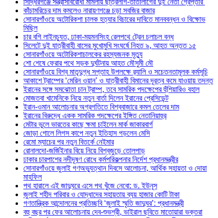
সিদ্ধিরগঞ্জে সন্ত্রাসবিরোধী মামলায় ছাত্রলীগ-তাতীলীগের দুই নেতা গ্রেপ্তার ‎
কাঁচামরিচের দাম কমলেও নারায়ণগঞ্জে চড়া সবজির বাজার
সোনারগাঁওয়ে অটোরিকশা চালক হত্যার বিচারের দাবিতে মানববন্ধন ও বিক্ষোভ
মিছিল
চার বগি লাইনচ্যুত, ঢাকা-ময়মনসিংহ রেলপথে ট্রেন চলাচল বন্ধ
সিলেটে দুই যাত্রীবাহী বাসের মুখোমুখি সংঘর্ষে নিহত ৯, আহত অন্তত ১৫
সোনারগাঁওয়ে অটোরিকশাচালকের রহস্যজনক মৃত্যু
শো শেষে ফেরার পথে সড়ক দুর্ঘটনায় আহত মৌসুমী মৌ
সোনারগাঁওয়ে বিশ্ব মাতৃদুগ্ধ সপ্তাহ উপলক্ষে র‍্যালি ও সচেতনতামূলক কর্মসূচি
আকাশে ট্রাম্পের ‘মেরিন ওয়ান’ ও যাত্রীবাহী বিমানের দূরত্ব কমে যাওয়ায় তদন্ত
ইরানের সঙ্গে সমঝোতা চান ট্রাম্প, তবে সামরিক পদক্ষেপের হুঁশিয়ারিও বহাল
মোজতবা খামেনিকে নিয়ে নতুন বার্তা দিলেন ইরানের প্রেসিডেন্ট
ইরান-ওমান আলোচনার অগ্রগতিতে বিশ্ববাজারে কমল তেলের দাম
ইরানের বিরুদ্ধে একক সামরিক পদক্ষেপের ইঙ্গিত নেতানিয়াহুর
মেটার ভুলে ভারতের কাছে ক্ষমা চাইলেন মার্ক জাকারবার্গ
জোড়া গোলে লিগস কাপে নতুন ইতিহাস গড়লেন মেসি
রেমো ম্যাচের পর নতুন বিতর্কে নেইমার
রোনালদো-জর্জিইনার বিয়ে নিয়ে বিশ্বজুড়ে তোলপাড়
ঢাকার চারপাশের নদীদূষণ রোধে কর্মপরিকল্পনার নির্দেশ প্রধানমন্ত্রীর
সোনারগাঁওয়ে জুলাই গণঅভ্যুত্থান দিবসে আলোচনা, আর্থিক সহায়তা ও দোয়া
মাহফিল
পথ হারালে এই জাদুঘরে এসে পথ খুঁজে নেবো: ড. ইউনূস
জুলাই শহীদ পরিবার ও যোদ্ধাদের সহায়তায় ব্যয় হাজার কোটি টাকা
গণতান্ত্রিক আন্দোলনের প্রতিচ্ছবি ‘জুলাই স্মৃতি জাদুঘর’: প্রধানমন্ত্রী
বহু বছর পর ফের আলোচনায় দেব-শুভশ্রী, ভাইরাল ছবিতে মাতোয়ারা ভক্তরা