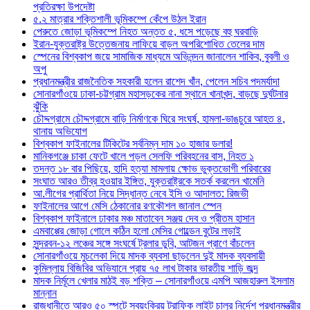
প্রতিরক্ষা উপদেষ্টা
৫.২ মাত্রার শক্তিশালী ভূমিকম্পে কেঁপে উঠল ইরান
পেরুতে জোড়া ভূমিকম্পে নিহত অন্তত ৫, ধসে পড়েছে বহু ঘরবাড়ি
ইরান-যুক্তরাষ্ট্র উত্তেজনায় লাফিয়ে বাড়ল অপরিশোধিত তেলের দাম
স্পেনের বিশ্বকাপ জয়ে সামাজিক মাধ্যমে অভিনন্দন জানালেন শাকিব, বুবলী ও
অপু
প্রধানমন্ত্রীর রাজনৈতিক সহকারী হলেন রাশেদ খাঁন, পেলেন সচিব পদমর্যাদা
সোনারগাঁওয়ে ঢাকা-চট্টগ্রাম মহাসড়কের নানা স্থানে খানাখন্দ, বাড়ছে দুর্ঘটনার
ঝুঁকি
চৌদ্দগ্রামে চৌদ্দগ্রামে বাড়ি নির্মাণকে ঘিরে সংঘর্ষ, হামলা-ভাঙচুরে আহত ৪,
থানায় অভিযোগ
বিশ্বকাপ ফাইনালের টিকিটের সর্বনিম্ন দাম ১০ হাজার ডলার!
মানিকগঞ্জে চাকা ফেটে খালে পড়ল সেলফি পরিবহনের বাস, নিহত ১
তদন্ত ১৮ বার পিছিয়ে, হাদি হত্যা মামলায় ক্ষোভ ভুক্তভোগী পরিবারের
সংঘাত আরও তীব্র হওয়ার ইঙ্গিত, যুক্তরাষ্ট্রকে সতর্ক করলেন খামেনি
আ.লীগের প্রার্থিতা নিয়ে সিদ্ধান্ত নেবে ইসি ও আদালত: রিজভী
ফাইনালের আগে মেসি ঠেকানোর রণকৌশল জানাল স্পেন
বিশ্বকাপ ফাইনালে ঢাকার মঞ্চ মাতাবেন সঞ্জয় দেব ও প্রীতম হাসান
এমবাপ্পের জোড়া গোলে কঠিন হলো মেসির গোল্ডেন বুটের লড়াই
সুন্দরবন-১২ লঞ্চের সঙ্গে সংঘর্ষে ট্রলার ডুবি, আটজন প্রাণে বাঁচলেন
সোনারগাঁওয়ে মুচলেকা দিয়ে মাদক ব্যবসা ছাড়লেন দুই মাদক ব্যবসায়ী
কুমিল্লায় বিজিবির অভিযানে প্রায় ৭৫ লাখ টাকার ভারতীয় শাড়ি জব্দ
মাদক নির্মূলে খেলার মাঠই বড় শক্তি – সোনারগাঁওয়ে এমপি আজহারুল ইসলাম
মান্নান
রাজধানীতে আরও ৫০ স্পটে স্বয়ংক্রিয় ট্রাফিক লাইট চালুর নির্দেশ প্রধানমন্ত্রীর