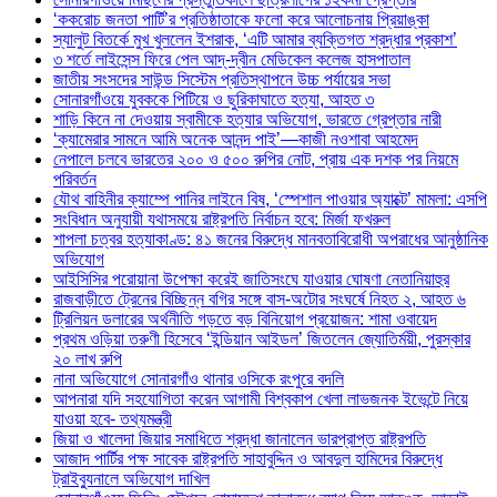
‘ককরোচ জনতা পার্টি’র প্রতিষ্ঠাতাকে ফলো করে আলোচনায় প্রিয়াঙ্কা
স্যালুট বিতর্কে মুখ খুললেন ইশরাক, ‘এটি আমার ব্যক্তিগত শ্রদ্ধার প্রকাশ’
৩ শর্তে লাইসেন্স ফিরে পেল আদ্-দ্বীন মেডিকেল কলেজ হাসপাতাল
জাতীয় সংসদের সাউন্ড সিস্টেম প্রতিস্থাপনে উচ্চ পর্যায়ের সভা
সোনারগাঁওয়ে যুবককে পিটিয়ে ও ছুরিকাঘাতে হত্যা, আহত ৩
শাড়ি কিনে না দেওয়ায় স্বামীকে হত্যার অভিযোগ, ভারতে গ্রেপ্তার নারী
‘ক্যামেরার সামনে আমি অনেক আনন্দ পাই’—কাজী নওশাবা আহমেদ
নেপালে চলবে ভারতের ২০০ ও ৫০০ রুপির নোট, প্রায় এক দশক পর নিয়মে
পরিবর্তন
যৌথ বাহিনীর ক্যাম্পে পানির লাইনে বিষ, ‘স্পেশাল পাওয়ার অ্যাক্টে’ মামলা: এসপি
সংবিধান অনুযায়ী যথাসময়ে রাষ্ট্রপতি নির্বাচন হবে: মির্জা ফখরুল
শাপলা চত্বর হত্যাকাণ্ড: ৪১ জনের বিরুদ্ধে মানবতাবিরোধী অপরাধের আনুষ্ঠানিক
অভিযোগ
আইসিসির পরোয়ানা উপেক্ষা করেই জাতিসংঘে যাওয়ার ঘোষণা নেতানিয়াহুর
রাজবাড়ীতে ট্রেনের বিচ্ছিন্ন বগির সঙ্গে বাস-অটোর সংঘর্ষে নিহত ২, আহত ৬
ট্রিলিয়ন ডলারের অর্থনীতি গড়তে বড় বিনিয়োগ প্রয়োজন: শামা ওবায়েদ
প্রথম ওড়িয়া তরুণী হিসেবে ‘ইন্ডিয়ান আইডল’ জিতলেন জ্যোতির্ময়ী, পুরস্কার
২০ লাখ রুপি
নানা অভিযোগে সোনারগাঁও থানার ওসিকে রংপুরে বদলি
আপনারা যদি সহযোগিতা করেন আগামী বিশ্বকাপ খেলা লাভজনক ইভেন্টে নিয়ে
যাওয়া হবে- তথ্যমন্ত্রী
জিয়া ও খালেদা জিয়ার সমাধিতে শ্রদ্ধা জানালেন ভারপ্রাপ্ত রাষ্ট্রপতি
আজাদ পার্টির পক্ষ সাবেক রাষ্ট্রপতি সাহাবুদ্দিন ও আবদুল হামিদের বিরুদ্ধে
ট্রাইব্যুনালে অভিযোগ দাখিল