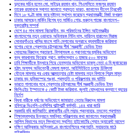
দুদকের সচিব হলেন মো. সাইদুর রহমান খান, পিএসসিতে ফজলুর রহমান
তারেক রহমানকে স্বাগত জানাতে প্রস্তুত ভারত, জানালেন দীনেশ ত্রিবেদী
দিনে ১৮ ঘণ্টা কাজ করে দৃষ্টান্ত স্থাপন করেছেন প্রধানমন্ত্রী: মির্জা ফখরুল
ঢাকায় আসছেন মার্কিন বিশেষ দূত সার্জিও গোর, গুরুত্ব পাচ্ছে বাংলাদেশ–
যুক্তরাষ্ট্র সম্পর্ক
দেশে ৪৫ লাখ মামলা বিচারাধীন, বড় পরিবর্তনের ইঙ্গিত আইনমন্ত্রীর
বাংলাদেশের নতুন ওয়ানডে অধিনায়ক লিটন দাস, দায়িত্ব হারালেন মিরাজ
সোনারগাঁওয়ে খাসির মাংসে পানি মেশানোর অপরাধে ব্যবসায়ীকে জরিমানা
যশোর থেকে গ্রেপ্তার চট্টগ্রামের শীর্ষ ‘সন্ত্রাসী’ ডেভিড ইমন
সোহমের বিরুদ্ধে প্রতারণা, বিশ্বাসভঙ্গ ও প্রাণনাশের হুমকির অভিযোগ
বন্ধ কারখানায় ফিরেছে প্রাণ, কর্মসংস্থান ৩ হাজার ৫০০ মানুষের
ঢাবি শিক্ষার্থীকে উদ্ধারে গিয়ে হেনস্তার অভিযোগ ডাকসু নেতা এ বি জুবায়েরের
হঠাৎ অসুস্থ অভিনেত্রী মেঘলা মুক্তা, আইসিইউতে চলছে চিকিৎসা
যৌতুক মামলার পর এবার আত্মহত্যার চেষ্টা মামলায় নতুন বিপাকে প্রিন্স মামুন
ঢাকায় বড় ভূমিকম্পের শঙ্কা, প্রস্তুতি ও পরিকল্পনায় বড় ঘাটতি
ভারতে পালানোর পথে গ্রেপ্তার চট্টগ্রামের শীর্ষ সন্ত্রাসী ডেভিড ইমন
জিপিএইচ ইস্পাতকে ৫ কোটি টাকা জরিমানা, জুলাই যোদ্ধাদের কল্যাণে ব্যয়ের
নির্দেশ
বিধবা নারীকে ধর্ষণের অভিযোগে জামায়াত নেতার বিরুদ্ধে মামলা
হবিগঞ্জে বিএনপি-এনসিপির পাল্টাপাল্টি কর্মসূচি, ১৪৪ ধারা জারি
সরকারি নথি জালিয়াতি: রাঙ্গাবালীর এসি ল্যান্ড প্রত্যাহার, তদন্তে প্রশাসন
শিক্ষাব্যবস্থার উন্নয়নে সমন্বিত পরিকল্পনার কথা জানালেন প্রধানমন্ত্রী
আপিল বিভাগের নতুন সিদ্ধান্তে স্থগিত হাইকোর্টের শ্যোন অ্যারেস্ট আদেশ
দক্ষিণ আফ্রিকায় অগ্নিকাণ্ডে বাংলাদেশিদের প্রাণহানি, সহায়তায় মাঠে
হাইকমিশন