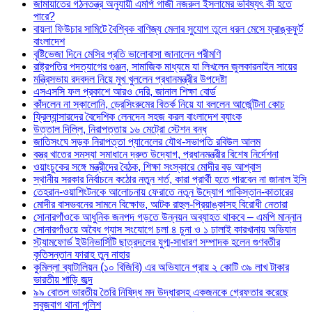
জামায়াতের গঠনতন্ত্র অনুযায়ী এমপি গাজী নজরুল ইসলামের ভবিষ্যৎ কী হতে
পারে?
বায়লা ফিউচার সামিটে বৈশ্বিক বাণিজ্য মেলার সুযোগ তুলে ধরল মেসে ফ্রাঙ্কফুর্ট
বাংলাদেশ
বৃষ্টিভেজা দিনে মেসির প্রতি ভালোবাসা জানালেন পরীমণি
রাষ্ট্রপতির পদত্যাগের গুঞ্জন, সামাজিক মাধ্যমে যা লিখলেন জুলকারনাইন সায়ের
মন্ত্রিসভায় রদবদল নিয়ে মুখ খুললেন প্রধানমন্ত্রীর উপদেষ্টা
এসএসসি ফল প্রকাশে আরও দেরি, জানাল শিক্ষা বোর্ড
কাঁদলেন না স্কালোনি, ড্রেসিংরুমের বিতর্ক নিয়ে যা বললেন আর্জেন্টিনা কোচ
ফ্রিল্যান্সারদের বৈদেশিক লেনদেন সহজ করল বাংলাদেশ ব্যাংক
উত্তাল দিল্লি, নিরাপত্তায় ১৬ মেট্রো স্টেশন বন্ধ
জাতিসংঘে সড়ক নিরাপত্তা প্যানেলের যৌথ-সভাপতি রবিউল আলম
বস্ত্র খাতের সমস্যা সমাধানে দ্রুত উদ্যোগ, প্রধানমন্ত্রীর বিশেষ নির্দেশনা
ওয়াংচুকের সঙ্গে মন্ত্রীদের বৈঠক, শিক্ষা সংস্কারে মোদীর বড় আশ্বাস
স্থানীয় সরকার নির্বাচনে কঠোর নতুন শর্ত, কারা প্রার্থী হতে পারবেন না জানাল ইসি
তেহরান-ওয়াশিংটনকে আলোচনায় ফেরাতে নতুন উদ্যোগ পাকিস্তান-কাতারের
মোদীর বাসভবনের সামনে বিক্ষোভ, আটক রাহুল-প্রিয়াঙ্কাসহ বিরোধী নেতারা
সোনারগাঁওকে আধুনিক জনপদ গড়তে উন্নয়ন অব্যাহত থাকবে – এমপি মান্নান
সোনারগাঁওয়ে অবৈধ গ্যাস সংযোগে চলা ৪ চুনা ও ১ ঢালাই কারখানায় অভিযান
স্ট্যামফোর্ড ইউনিভার্সিটি ছাত্রদলের যুগ্ম-সাধারণ সম্পাদক হলেন গুণবতীর
কৃতিসন্তান ফারাহ তুন নাহার
কুমিল্লা ব্যাটালিয়ন (১০ বিজিবি) এর অভিযানে প্রায় ২ কোটি ৩৯ লাখ টাকার
ভারতীয় শাড়ি জব্দ
৯৯ বোতল ভারতীয় তৈরি নিষিদ্ধ মদ উদ্ধারসহ একজনকে গ্রেফতার করেছে
সবুজবাগ থানা পুলিশ