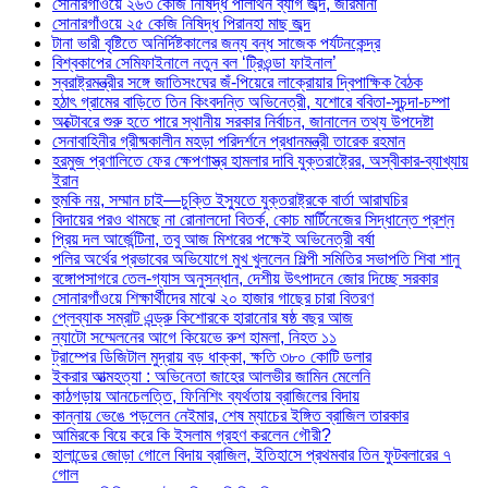
সোনারগাঁওয়ে ২৬৩ কেজি নিষিদ্ধ পলিথিন ব্যাগ জব্দ, জরিমানা
সোনারগাঁওয়ে ২৫ কেজি নিষিদ্ধ পিরানহা মাছ জব্দ
টানা ভারী বৃষ্টিতে অনির্দিষ্টকালের জন্য বন্ধ সাজেক পর্যটনকেন্দ্র
বিশ্বকাপের সেমিফাইনালে নতুন বল ‘ট্রিওন্ডা ফাইনাল’
স্বরাষ্ট্রমন্ত্রীর সঙ্গে জাতিসংঘের জঁ-পিয়েরে লাক্রোয়ার দ্বিপাক্ষিক বৈঠক
হঠাৎ গ্রামের বাড়িতে তিন কিংবদন্তি অভিনেত্রী, যশোরে ববিতা-সুচন্দা-চম্পা
অক্টোবরে শুরু হতে পারে স্থানীয় সরকার নির্বাচন, জানালেন তথ্য উপদেষ্টা
সেনাবাহিনীর গ্রীষ্মকালীন মহড়া পরিদর্শনে প্রধানমন্ত্রী তারেক রহমান
হরমুজ প্রণালিতে ফের ক্ষেপণাস্ত্র হামলার দাবি যুক্তরাষ্ট্রের, অস্বীকার-ব্যাখ্যায়
ইরান
হুমকি নয়, সম্মান চাই—চুক্তি ইস্যুতে যুক্তরাষ্ট্রকে বার্তা আরাঘচির
বিদায়ের পরও থামছে না রোনালদো বিতর্ক, কোচ মার্টিনেজের সিদ্ধান্তে প্রশ্ন
প্রিয় দল আর্জেন্টিনা, তবু আজ মিশরের পক্ষেই অভিনেত্রী বর্ষা
পলির অর্থের প্রভাবের অভিযোগে মুখ খুললেন শিল্পী সমিতির সভাপতি শিবা শানু
বঙ্গোপসাগরে তেল-গ্যাস অনুসন্ধান, দেশীয় উৎপাদনে জোর দিচ্ছে সরকার
সোনারগাঁওয়ে শিক্ষার্থীদের মাঝে ২০ হাজার গাছের চারা বিতরণ
প্লেব্যাক সম্রাট এন্ড্রু কিশোরকে হারানোর ষষ্ঠ বছর আজ
ন্যাটো সম্মেলনের আগে কিয়েভে রুশ হামলা, নিহত ১১
ট্রাম্পের ডিজিটাল মুদ্রায় বড় ধাক্কা, ক্ষতি ৩৮০ কোটি ডলার
ইকরার আত্মহত্যা : অভিনেতা জাহের আলভীর জামিন মেলেনি
কাঠগড়ায় আনচেলত্তি, ফিনিশিং ব্যর্থতায় ব্রাজিলের বিদায়
কান্নায় ভেঙে পড়লেন নেইমার, শেষ ম্যাচের ইঙ্গিত ব্রাজিল তারকার
আমিরকে বিয়ে করে কি ইসলাম গ্রহণ করলেন গৌরী?
হালান্ডের জোড়া গোলে বিদায় ব্রাজিল, ইতিহাসে প্রথমবার তিন ফুটবলারের ৭
গোল