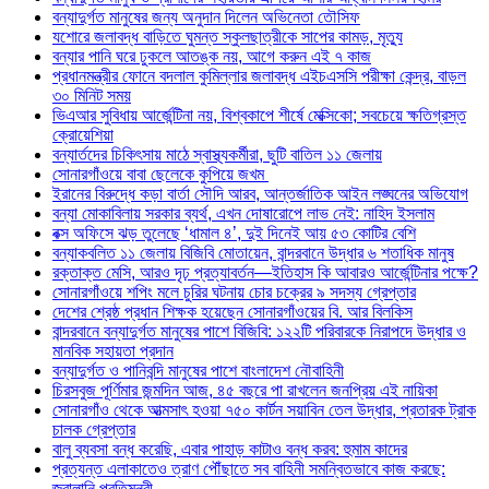
বন্যাদুর্গত মানুষের জন্য অনুদান দিলেন অভিনেতা তৌসিফ
যশোরে জলাবদ্ধ বাড়িতে ঘুমন্ত স্কুলছাত্রীকে সাপের কামড়, মৃত্যু
বন্যার পানি ঘরে ঢুকলে আতঙ্ক নয়, আগে করুন এই ৭ কাজ
প্রধানমন্ত্রীর ফোনে বদলাল কুমিল্লার জলাবদ্ধ এইচএসসি পরীক্ষা কেন্দ্র, বাড়ল
৩০ মিনিট সময়
ভিএআর সুবিধায় আর্জেন্টিনা নয়, বিশ্বকাপে শীর্ষে মেক্সিকো; সবচেয়ে ক্ষতিগ্রস্ত
ক্রোয়েশিয়া
বন্যার্তদের চিকিৎসায় মাঠে স্বাস্থ্যকর্মীরা, ছুটি বাতিল ১১ জেলায়
সোনারগাঁওয়ে বাবা ছেলেকে কুপিয়ে জখম
ইরানের বিরুদ্ধে কড়া বার্তা সৌদি আরব, আন্তর্জাতিক আইন লঙ্ঘনের অভিযোগ
বন্যা মোকাবিলায় সরকার ব্যর্থ, এখন দোষারোপে লাভ নেই: নাহিদ ইসলাম
বক্স অফিসে ঝড় তুলেছে ‘ধামাল ৪’, দুই দিনেই আয় ৫৩ কোটির বেশি
বন্যাকবলিত ১১ জেলায় বিজিবি মোতায়েন, বান্দরবানে উদ্ধার ৬ শতাধিক মানুষ
রক্তাক্ত মেসি, আরও দৃঢ় প্রত্যাবর্তন—ইতিহাস কি আবারও আর্জেন্টিনার পক্ষে?
সোনারগাঁওয়ে শপিং মলে চুরির ঘটনায় চোর চক্রের ৯ সদস্য গ্রেপ্তার
দেশের শ্রেষ্ঠ প্রধান শিক্ষক হয়েছেন সোনারগাঁওয়ের বি. আর বিলকিস
বান্দরবানে বন্যাদুর্গত মানুষের পাশে বিজিবি: ১২২টি পরিবারকে নিরাপদে উদ্ধার ও
মানবিক সহায়তা প্রদান
বন্যাদুর্গত ও পানিবন্দি মানুষের পাশে বাংলাদেশ নৌবাহিনী
চিরসবুজ পূর্ণিমার জন্মদিন আজ, ৪৫ বছরে পা রাখলেন জনপ্রিয় এই নায়িকা
সোনারগাঁও থেকে আত্মসাৎ হওয়া ৭৫০ কার্টন সয়াবিন তেল উদ্ধার, প্রতারক ট্রাক
চালক গ্রেপ্তার
বালু ব্যবসা বন্ধ করেছি, এবার পাহাড় কাটাও বন্ধ করব: হুমাম কাদের
প্রত্যন্ত এলাকাতেও ত্রাণ পৌঁছাতে সব বাহিনী সমন্বিতভাবে কাজ করছে:
জ্বালানি প্রতিমন্ত্রী