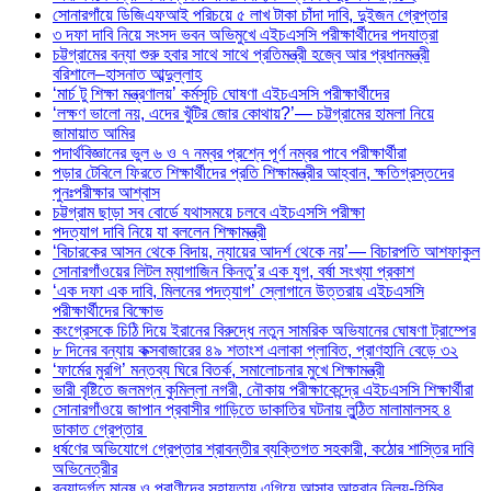
সোনারগাঁয়ে ডিজিএফআই পরিচয়ে ৫ লাখ টাকা চাঁদা দাবি, দুইজন গ্রেপ্তার
৩ দফা দাবি নিয়ে সংসদ ভবন অভিমুখে এইচএসসি পরীক্ষার্থীদের পদযাত্রা
চট্টগ্রামের বন্যা শুরু হবার সাথে সাথে প্রতিমন্ত্রী হজ্বে আর প্রধানমন্ত্রী
বরিশালে–হাসনাত আব্দুল্লাহ
‘মার্চ টু শিক্ষা মন্ত্রণালয়’ কর্মসূচি ঘোষণা এইচএসসি পরীক্ষার্থীদের
‘লক্ষণ ভালো নয়, এদের খুঁটির জোর কোথায়?’— চট্টগ্রামের হামলা নিয়ে
জামায়াত আমির
পদার্থবিজ্ঞানের ভুল ৬ ও ৭ নম্বর প্রশ্নে পূর্ণ নম্বর পাবে পরীক্ষার্থীরা
পড়ার টেবিলে ফিরতে শিক্ষার্থীদের প্রতি শিক্ষামন্ত্রীর আহ্বান, ক্ষতিগ্রস্তদের
পুনঃপরীক্ষার আশ্বাস
চট্টগ্রাম ছাড়া সব বোর্ডে যথাসময়ে চলবে এইচএসসি পরীক্ষা
পদত্যাগ দাবি নিয়ে যা বললেন শিক্ষামন্ত্রী
‘বিচারকের আসন থেকে বিদায়, ন্যায়ের আদর্শ থেকে নয়’— বিচারপতি আশফাকুল
সোনারগাঁওয়ের লিটল ম্যাগাজিন কিনতু’র এক যুগ, বর্ষা সংখ্যা প্রকাশ
‘এক দফা এক দাবি, মিলনের পদত্যাগ’ স্লোগানে উত্তরায় এইচএসসি
পরীক্ষার্থীদের বিক্ষোভ
কংগ্রেসকে চিঠি দিয়ে ইরানের বিরুদ্ধে নতুন সামরিক অভিযানের ঘোষণা ট্রাম্পের
৮ দিনের বন্যায় কক্সবাজারের ৪৯ শতাংশ এলাকা প্লাবিত, প্রাণহানি বেড়ে ৩২
‘ফার্মের মুরগি’ মন্তব্য ঘিরে বিতর্ক, সমালোচনার মুখে শিক্ষামন্ত্রী
ভারী বৃষ্টিতে জলমগ্ন কুমিল্লা নগরী, নৌকায় পরীক্ষাকেন্দ্রে এইচএসসি শিক্ষার্থীরা
সোনারগাঁওয়ে জাপান প্রবাসীর গাড়িতে ডাকাতির ঘটনায় লুন্ঠিত মালামালসহ ৪
ডাকাত গ্রেপ্তার
ধর্ষণের অভিযোগে গ্রেপ্তার শ্রাবন্তীর ব্যক্তিগত সহকারী, কঠোর শাস্তির দাবি
অভিনেত্রীর
বন্যাদুর্গত মানুষ ও প্রাণীদের সহায়তায় এগিয়ে আসার আহ্বান নিলয়-হিমির