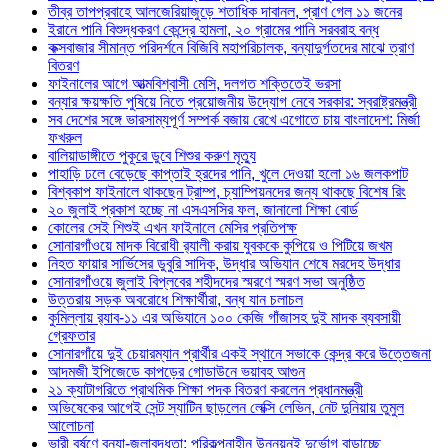
তীব্র তাপপ্রবাহে আলজেরিয়াজুড়ে শতাধিক দাবানল, প্রাণ গেল ১১ জনের
ইরানে পানি বিশুদ্ধকরণ কেন্দ্রে হামলা, ২০ গ্রামের পানি সরবরাহ বন্ধ
কক্সবাজার সীমান্ত পরিদর্শনে বিজিবি মহাপরিচালক, বন্যাদুর্গতদের মাঝে ত্রাণ
বিতরণ
ফাইনালের আগে আত্মবিশ্বাসী মেসি, দলগত শক্তিতেই ভরসা
বন্যার ক্ষয়ক্ষতি পুষিয়ে নিতে প্রয়োজনীয় উদ্যোগ নেবে সরকার: স্বরাষ্ট্রমন্ত্রী
সব দেশের সঙ্গে ভারসাম্যপূর্ণ সম্পর্ক বজায় রেখে এগোতে চায় বাংলাদেশ: মির্জা
ফখরুল
বালিয়াডাঙ্গীতে পুকূরে ডুবে শিশুর করুণ মৃত্যু
পাহাড়ি ঢলে বেড়েছে কাপ্তাই হ্রদের পানি, খুলে দেওয়া হলো ১৬ জলকপাট
বিশ্বকাপ ফাইনালে থাকছেন ট্রাম্প, চ্যাম্পিয়নদের জন্য থাকছে বিশেষ রিং
২০ জুলাই প্রকাশ হচ্ছে না এসএসসির ফল, জানালো শিক্ষা বোর্ড
কোলের সেই শিশুই এখন ফাইনালে মেসির প্রতিপক্ষ
সোনারগাঁওয়ে মাদক বিরোধী র‌্যালী করায় যুবককে কুপিয়ে ও পিটিয়ে জখম
নিহত ফায়ার সার্ভিসের ডুবুরি সাদিক, উদ্ধার অভিযান শেষে মরদেহ উদ্ধার
সোনারগাঁওয়ে জুলাই বিপ্লবের শহীদদের স্মরণে স্মরণ সভা অনুষ্ঠিত
উত্তরায় সড়ক অবরোধে শিক্ষার্থীরা, বন্ধ যান চলাচল
কুমিল্লায় র‍্যাব-১১ এর অভিযানে ১০০ কেজি গাঁজাসহ দুই মাদক ব্যবসায়ী
গ্রেফতার
সোনারগাঁয়ে দুই চেয়ারম্যান প্রার্থীর একই স্থানে সভাকে কেন্দ্র করে উত্তেজনা
আদমজী ইপিজেডে কাপড়ের গোডাউনে ভয়াবহ আগুন
২১ ক্যাটাগরিতে প্রাথমিক শিক্ষা পদক বিতরণ করলেন প্রধানমন্ত্রী
অভিষেকের আগেই সেন্ট স্যাটিন ছাড়লেন লেক্সি লেভিন, নেট দুনিয়ায় তুমুল
আলোচনা
ভারী বর্ষণে বন্যা-জলাবদ্ধতা: পরিকল্পনাহীন উন্নয়নই দুর্ভোগ বাড়াচ্ছে