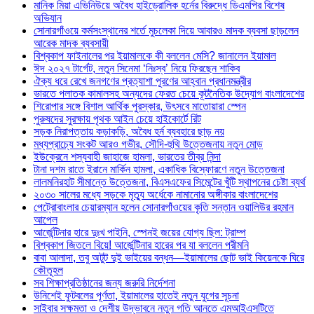
মানিক মিয়া এভিনিউয়ে অবৈধ হাইড্রোলিক হর্নের বিরুদ্ধে ডিএমপির বিশেষ
অভিযান
সোনারগাঁওয়ে কর্মসংস্থানের শর্তে মুচলেকা দিয়ে আবারও মাদক ব্যবসা ছাড়লেন
আরেক মাদক ব্যবসায়ী
বিশ্বকাপ ফাইনালের পর ইয়ামালকে কী বললেন মেসি? জানালেন ইয়ামাল
ঈদ ২০২৭ টার্গেট, নতুন সিনেমা ‘নিঃস্ব’ নিয়ে ফিরছেন শাকিব
ঐক্য ধরে রেখে জনগণের প্রত্যাশা পূরণের আহ্বান প্রধানমন্ত্রীর
ভারতে পলাতক কামালসহ অন্যদের ফেরত চেয়ে কূটনৈতিক উদ্যোগ বাংলাদেশের
শিরোপার সঙ্গে বিশাল আর্থিক পুরস্কার, উৎসবে মাতোয়ারা স্পেন
পুরুষদের সুরক্ষায় পৃথক আইন চেয়ে হাইকোর্টে রিট
সড়ক নিরাপত্তায় কড়াকড়ি, অবৈধ হর্ন ব্যবহারে ছাড় নয়
মধ্যপ্রাচ্যে সংকট আরও গভীর, সৌদি-হুথি উত্তেজনায় নতুন মোড়
ইউক্রেনে শস্যবাহী জাহাজে হামলা, ভারতের তীব্র নিন্দা
টানা দশম রাতে ইরানে মার্কিন হামলা, একাধিক বিস্ফোরণে নতুন উত্তেজনা
লালমনিরহাট সীমান্তে উত্তেজনা, বিএসএফের সিমেন্টের খুঁটি স্থাপনের চেষ্টা ব্যর্থ
২০৩০ সালের মধ্যে সড়কে মৃত্যু অর্ধেকে নামানোর অঙ্গীকার বাংলাদেশের
পেট্রোবাংলার চেয়ারম্যান হলেন সোনারগাঁওয়ের কৃতি সন্তান ওয়ালিউর রহমান
আপেল
আর্জেন্টিনার হারে দুঃখ পাইনি, স্পেনই জয়ের যোগ্য ছিল: ট্রাম্প
বিশ্বকাপ জিতলে বিয়ে! আর্জেন্টিনার হারের পর যা বললেন পরীমনি
বাবা আলাদা, তবু অটুট দুই ভাইয়ের বন্ধন—ইয়ামালের ছোট ভাই কিয়েনকে ঘিরে
কৌতূহল
সব শিক্ষাপ্রতিষ্ঠানের জন্য জরুরি নির্দেশনা
উনিশেই ফুটবলের পূর্ণতা, ইয়ামালের হাতেই নতুন যুগের সূচনা
সাইবার সক্ষমতা ও দেশীয় উদ্ভাবনে নতুন গতি আনতে এমআইএসটিতে