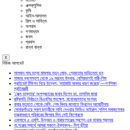
মতামত
এক্সক্লুসিভ
কৃষি
আইন-আদালত
শিল্প ও সাহিত্য
অপরাধ
গণমাধ্যম
জবস
প্রবাস
রান্না বান্না
X
নিউজ আপডেট
সালমান শাহ হত্যা মামলায় নতুন মোড়, গ্রেফতার অভিনেতা ডন
গাজায় ধ্বংসস্তূপ থেকে ১৯ মরদেহ উদ্ধার, বেশিরভাগই নারী-শিশু
প্রাইভেট টিউশন নিয়ে উদ্বেগ, ‘মহামারি আকার ধারণ করেছে’—গণশিক্ষা
প্রতিমন্ত্রী
‘সেক্স ডাক্তার’ অপপ্রচারের জবাব দিলেন ডা. তাসনিম জারা
রাষ্ট্রপতি নির্বাচনে বিএনপির পদক্ষেপ, মনোনয়নপত্র সংগ্রহ
বাবার মৃত্যুতে শোকে মেসি, শেষ বিদায় জানাতে ফিরলেন আর্জেন্টিনায়
সোনারগাঁওয়ে স্কুল ছাত্রীকে লাথি দেওয়ার ভিডিও ভাইরাল :পুলিশ সমাজসেবার
তত্ত্বাবধানে পরিবারের জিম্মায় দিল সেই কিশোরকে
একসাথে ৫ এমপি, উন্নয়ন ও নারায়ণগঞ্জের প্রশ্নে এক থাকার প্রত্যয়
না.গঞ্জের স্বার্থে আমরা সকলে ঐক্যবদ্ধ– দিপু ভূঁইয়া