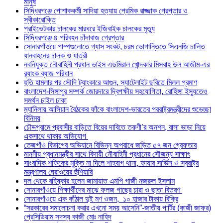
মানুষ
সিদ্ধিরগঞ্জে পোশাককর্মী সাদিয়া হত্যায় প্রেমিক রাজ্জাক গ্রেপ্তার ও
স্বীকারোক্তি
প্রাইভেটকার চালকের মারধরে ইজিবাইক চালকের মৃত্যু
সিদ্ধিরগঞ্জে ৪ পরিবহন চাঁদাবাজ গ্রেপ্তার
সোনারগাঁওয়ে পাম্পগুলোতে গ্যাস সংকট, চরম ভোগান্তিতে সিএনজি চালিত
যানবাহনের চালক ও যাত্রী
নবনিযুক্ত নৌবাহিনী প্রধান ভাইস এডমিরাল খোন্দকার মিসবাহ উল আজীম-এর
র‍্যাংক ব্যাজ পরিধান
হুতি হামলার পর সৌদি ট্যাংকারে আগুন, স্যাটেলাইট ছবিতে মিলল প্রমাণ
বাংলাদেশ-সিঙ্গাপুর সম্পর্ক জোরদারে দ্বিপক্ষীয় সহযোগিতা, রোহিঙ্গা ইস্যুতেও
সমর্থন চাইল ঢাকা
ম্যানিলায় আসিয়ান বৈঠকের ফাঁকে বাংলাদেশ-ভারতের পররাষ্ট্রমন্ত্রীদের শুভেচ্ছা
বিনিময়
চৌদ্দগ্রামে প্রবাসীর বাড়িতে বিয়ের দাবিতে তরুণী’র অনশন, বাসা ভাড়া নিয়ে
একসাথে থাকার অভিযোগ
তেজগাঁও বিভাগের অভিযানে বিভিন্ন অপরাধে জড়িত ৫৭ জন গ্রেফতার
মাননীয় প্রধানমন্ত্রীর সাথে বিদায়ী নৌবাহিনী প্রধানের সৌজন্য সাক্ষাৎ
সাংবাদিক শফিকের মুক্তি না দিলে শাহবাগ থানা, ফায়ার সার্ভিস ও স্বরাষ্ট্র
মন্ত্রণালয় ঘেরাওয়ের হুঁশিয়ারি
দল থেকে বহিষ্কার হলেন জামায়াত এমপি গাজী নজরুল ইসলাম
সোনারগাঁওয়ে শিক্ষার্থীদের মাঝে ফলজ গাছের চারা ও ছাতা বিতরণ ​
সোনারগাঁওয়ে এক কাঁঠাল দুই মণ ওজন, ১০ হাজার টাকায় বিক্রি
“সরকারের সমালোচনা করার এখনো সময় আসেনি”-জাতীয় পার্টির (কাজী জাফর)
প্রেসিডিয়াম সদস্য কাজী মোঃ নাহিদ