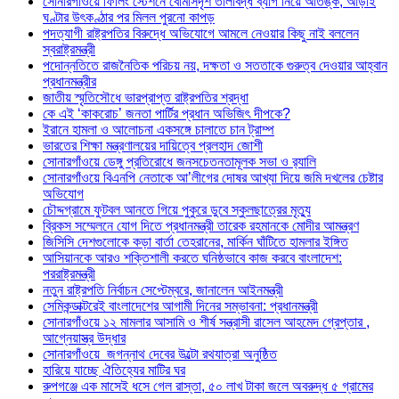
সোনারগাঁওয়ে ফিলিং স্টেশনে বোমাসদৃশ তালাবদ্ধ ব্যাগ নিয়ে আতঙ্ক, আড়াই
ঘণ্টার উৎকণ্ঠার পর মিলল পুরনো কাপড়
পদত্যাগী রাষ্ট্রপতির বিরুদ্ধে অভিযোগে আমলে নেওয়ার কিছু নাই বললেন
স্বরাষ্ট্রমন্ত্রী
পদোন্নতিতে রাজনৈতিক পরিচয় নয়, দক্ষতা ও সততাকে গুরুত্ব দেওয়ার আহ্বান
প্রধানমন্ত্রীর
জাতীয় স্মৃতিসৌধে ভারপ্রাপ্ত রাষ্ট্রপতির শ্রদ্ধা
কে এই ‘কাকরোচ’ জনতা পার্টির প্রধান অভিজিৎ দীপকে?
ইরানে হামলা ও আলোচনা একসঙ্গে চালাতে চান ট্রাম্প
ভারতের শিক্ষা মন্ত্রণালয়ের দায়িত্বে প্রলহাদ জোশী
সোনারগাঁওয়ে ডেঙ্গু প্রতিরোধে জনসচেতনতামূলক সভা ও র‍্যালি
সোনারগাঁওয়ে বিএনপি নেতাকে আ’লীগের দোষর আখ্যা দিয়ে জমি দখলের চেষ্টার
অভিযোগ
চৌদ্দগ্রামে ফুটবল আনতে গিয়ে পুকুরে ডুবে স্কুলছাত্রের মৃত্যু
ব্রিকস সম্মেলনে যোগ দিতে প্রধানমন্ত্রী তারেক রহমানকে মোদীর আমন্ত্রণ
জিসিসি দেশগুলোকে কড়া বার্তা তেহরানের, মার্কিন ঘাঁটিতে হামলার ইঙ্গিত
আসিয়ানকে আরও শক্তিশালী করতে ঘনিষ্ঠভাবে কাজ করবে বাংলাদেশ:
পররাষ্ট্রমন্ত্রী
নতুন রাষ্ট্রপতি নির্বাচন সেপ্টেম্বরে, জানালেন আইনমন্ত্রী
সেমিকন্ডাক্টরেই বাংলাদেশের আগামী দিনের সম্ভাবনা: প্রধানমন্ত্রী
সোনারগাঁওয়ে ১২ মামলার আসামি ও শীর্ষ সন্ত্রাসী রাসেল আহমেদ গ্রেপ্তার ,
আগ্নেয়াস্ত্র উদ্ধার
সোনারগাঁওয়ে জগন্নাথ দেবের উল্টো রথযাত্রা অনুষ্ঠিত
হারিয়ে যাচ্ছে ঐতিহ্যের মাটির ঘর
রুপগঞ্জে এক মাসেই ধসে গেল রাস্তা, ৫০ লাখ টাকা জলে অবরুদ্ধ ৫ গ্রামের