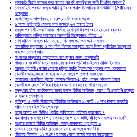
অ্যাডাল্ট ফিল্মে কাজের কথা জানার পর কী বলেছিলেন সানি লিওনির বাবা-মা?
সেনাবাহিনী প্রধান কর্তৃক আর্মি ইন্টারন্যাশনাল ইসলামিক ইনস্টিটিউট (AIII)-এর
উদ্বোধন
আগস্টজুড়ে তাপপ্রবাহ ও স্বল্পমেয়াদি বন্যার শঙ্কা
৬ মাসে ভরিপ্রতি সোনার দাম কমেছে ৬৭ হাজার টাকা
হরমুজ প্রণালী সংকট আরও গভীর, মুখোমুখি ট্রাম্প ও তেহরানের বক্তব্য
পাকিস্তানে শান্তি সমাবেশে আত্মঘাতী বিস্ফোরণ, নিহত ১৩
শেখ হাসিনা ফিরতে চান, তবে… কী বললেন তসলিমা নাসরিন
ইসলামিক মূল্যবোধ ও আধুনিক শিক্ষার সমন্বয়ে নতুন শিক্ষা প্রতিষ্ঠান উদ্বোধন
করলেন সেনাপ্রধান
সংসদের মাধ্যমেই বাস্তবায়ন হবে জুলাই সনদ: তথ্যমন্ত্রী
পাহাড়ের সংকট নিরসনে সরকারের কার্যকর ভূমিকা চাইলেন নাহিদ ইসলাম
হরমুজ প্রণালী খোলার কোনো চুক্তি হয়নি: ট্রাম্পকে প্রত্যাখ্যান তেহরানের
বেনজীর আহমেদকে ফিরিয়ে আনতে নতুন পদক্ষেপ সরকারের
মোজতবা খামেনিকে খুঁজছে মোসাদ-সিআইএ, পাল্টা গোপন কৌশলে ইরান
বেনজীরকে দেশে ফিরিয়ে বিচারের আশা সরকারের: শামা ওবায়েদ
বসুন্ধরায় চীনা নাগরিকদের ভাড়া ভবনে ডিবির অভিযান, অবৈধ ভিওআইপি চক্রের
৪ সদস্য গ্রেপ্তার
কুমিল্লা ও ফেনী সীমান্তে বিজিবির অভিযানে ১ কোটি ১৫ লাখ টাকার ভারতীয়
শাড়ি ও মোবাইল ডিসপ্লে জব্দ
ভাড়া বাসায় পর্ন ভিডিও তৈরির অভিযোগে নারীসহ কারাগারে ৪
কক্সবাজার কারাগারের পাশে প্রকাশ্যে পাহাড় কাটা, ঝুঁকিতে মসজিদ ও মার্কেট
বগুড়ার জঙ্গলে ডিবির অভিযান, অস্ত্র-মাদকসহ গ্রেপ্তার ৩
মেঘনার চরে গরু-মহিষ চোরের তাণ্ডব, আতঙ্কে খামারিরা
‘জিনের নির্দেশে’ ১২ ঘণ্টা পর কবর থেকে মায়ের মরদেহ উত্তোলন