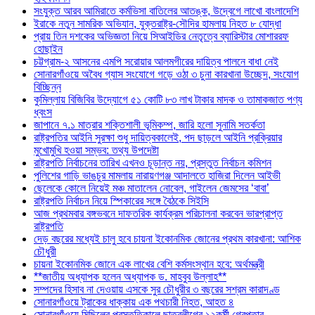
সংযুক্ত আরব আমিরাতে কর্মভিসা বাতিলের আতঙ্ক, উদ্বেগে লাখো বাংলাদেশি
ইরাকে নতুন সামরিক অভিযান, যুক্তরাষ্ট্র-সৌদির হামলায় নিহত ৮ যোদ্ধা
প্রায় তিন দশকের অভিজ্ঞতা নিয়ে সিআইডির নেতৃত্বে ব্যারিস্টার মোশাররফ
হোছাইন
চট্টগ্রাম-২ আসনের এমপি সরোয়ার আলমগীরের দায়িত্ব পালনে বাধা নেই
সোনারগাঁওয়ে অবৈধ গ্যাস সংযোগে গড়ে ওঠা ৩ চুনা কারখানা উচ্ছেদ, সংযোগ
বিচ্ছিন্ন
কুমিল্লায় বিজিবির উদ্যোগে ৫১ কোটি ৮৩ লাখ টাকার মাদক ও তামাকজাত পণ্য
ধ্বংস
জাপানে ৭.১ মাত্রার শক্তিশালী ভূমিকম্প, জারি হলো সুনামি সতর্কতা
রাষ্ট্রপতির আইনি সুরক্ষা শুধু দায়িত্বকালেই, পদ ছাড়লে আইনি প্রক্রিয়ার
মুখোমুখি হওয়া সম্ভব: তথ্য উপদেষ্টা
রাষ্ট্রপতি নির্বাচনের তারিখ এখনও চূড়ান্ত নয়, প্রস্তুত নির্বাচন কমিশন
পুলিশের গাড়ি ভাঙচুর মামলায় নারায়ণগঞ্জ আদালতে হাজিরা দিলেন আইভী
ছেলেকে কোলে নিয়েই মঞ্চ মাতালেন নোবেল, গাইলেন জেমসের ‘বাবা’
রাষ্ট্রপতি নির্বাচন নিয়ে স্পিকারের সঙ্গে বৈঠকে সিইসি
আজ প্রথমবার বঙ্গভবনে দাফতরিক কার্যক্রম পরিচালনা করবেন ভারপ্রাপ্ত
রাষ্ট্রপতি
দেড় বছরের মধ্যেই চালু হবে চায়না ইকোনমিক জোনের প্রথম কারখানা: আশিক
চৌধুরী
চায়না ইকোনমিক জোনে এক লাখের বেশি কর্মসংস্থান হবে: অর্থমন্ত্রী
**জাতীয় অধ্যাপক হলেন অধ্যাপক ড. মাহবুব উল্লাহ**
সম্পদের হিসাব না দেওয়ায় এসকে সুর চৌধুরীর ৩ বছরের সশ্রম কারাদণ্ড
সোনারগাঁওয়ে ট্রাকের ধাক্কায় এক পথচারী নিহত, আহত ৪
সোনারগাঁওয়ে মিছিলের প্রস্তুতিকালে ছাত্রলীগের ১২কর্মী গ্রেপ্তার