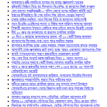
কলাবাগানে স্ত্রী-শাশুড়িকে হত্যার পর থানায় আত্মসমর্পণ যুবকের
রাষ্ট্রপতি নির্বাচন নিয়ে বড় সিদ্ধান্ত বিএনপির, যা জানালেন মির্জা ফখরুল
কেন বললেন স্বরাষ্ট্রমন্ত্রী— পুলিশ কোনো দলের লাঠিয়াল বাহিনী নয়?
ইরানের হুঁশিয়ারিতে কি শেষ পর্যন্ত পিছু হটলেন ডোনাল্ড ট্রাম্প?
ঢাকায় হাজির মধুমিতা, নতুন সিনেমা নিয়ে যা জানালেন অভিনেত্রী
নতুন ডিএজি-এএজিদের সততা ও নিষ্ঠার সঙ্গে দায়িত্ব পালনের আহ্বান
শিক্ষার্থী আন্দোলন ইস্যুতে মোদিকে ক্ষমা চাইতে বললেন বিরোধী নেতারা
দীর্ঘ ২০ বছর পর কলকাতায় পা রাখলেন তসলিমা নাসরিন
১৮ দিনে ৩ জাহাজে জলদস্যুদের হামলা, লুট ১০ কোটি টাকার মালামাল
বাংলাদেশের সিনেমায় দেখা যেতে পারে মধুমিতা সরকার
রান্নাঘরে জনপ্রিয় হচ্ছে এয়ার ফ্রায়ার, স্বাস্থ্য সচেতনতায় বাড়ছে ব্যবহার
আগস্টেই ঢাকা-কক্সবাজার রুটে যুক্ত হচ্ছে আরও একজোড়া আন্তঃনগর ট্রেন
জুলাই গণঅভ্যুত্থান স্মরণে রাজধানীতে তারকাবহুল কনসার্ট
লুডু খেলা নিয়ে সংঘর্ষে ব্রাহ্মণবাড়িয়ায় নিহত ১, আহত অন্তত ২০
প্যান্টের ভেতরে লুকানো কোটি টাকার সোনাসহ ভারতীয় নাগরিক আটক
সাড়ে ৬ বছরে রাজধানীর সড়কে প্রাণ গেল ১,৩৮৪ জনের, ৩৮ শতাংশই
মোটরসাইকেল আরোহী
সোনারগাঁওয়ে দুই হাসপাতালকে জরিমানা, অপারেশন থিয়েটার সিলগালা
কক্সবাজারে প্যারাসেইলিং করতে গিয়ে পর্যটকের মৃত্যু
শুটিংয়ে গুরুতর আহত রাশমিকা মান্দানা, ছয় সপ্তাহ সম্পূর্ণ বিশ্রামে
সোনারগাঁওয়ে ছাত্রদল নেতার বিরুদ্ধে জমি দখল করে গ্যারেজ নির্মাণের
অভিযোগ
সালমান-সঞ্জয়ের বন্ধুত্বে মুগ্ধ নেটদুনিয়া, ভাইরাল আবেগঘন ছবি
মিরপুর-১০ মেট্রোরেল স্টেশনের নিচে বোমাসদৃশ বস্তু, ঘিরে রেখেছে পুলিশ
মিরপুরের পর ফার্মগেটেও বোমাতঙ্ক, মেট্রো স্টেশনের নিচে সন্দেহজনক চটের