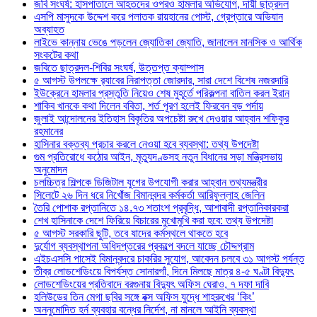
জবি সংঘর্ষ: হাসপাতালে আহতদের ওপরও হামলার অভিযোগ, দায়ী ছাত্রদল
এসপি মাসুদকে উদ্দেশ করে পলাতক রায়হানের পোস্ট, গ্রেপ্তারে অভিযান
অব্যাহত
লাইভে কান্নায় ভেঙে পড়লেন জ্যোতিকা জ্যোতি, জানালেন মানসিক ও আর্থিক
সংকটের কথা
জবিতে ছাত্রদল-শিবির সংঘর্ষ, উত্তপ্ত ক্যাম্পাস
৫ আগস্ট উপলক্ষে র‌্যাবের নিরাপত্তা জোরদার, সারা দেশে বিশেষ নজরদারি
ইউক্রেনে হামলার প্রস্তুতি নিয়েও শেষ মুহূর্তে পরিকল্পনা বাতিল করল ইরান
শাকিব খানকে কথা দিলেন ববিতা, শর্ত পূরণ হলেই ফিরবেন বড় পর্দায়
জুলাই আন্দোলনের ইতিহাস বিকৃতির অপচেষ্টা রুখে দেওয়ার আহ্বান শফিকুর
রহমানের
হাসিনার বক্তব্য প্রচার করলে নেওয়া হবে ব্যবস্থা: তথ্য উপদেষ্টা
গুম প্রতিরোধে কঠোর আইন, মৃত্যুদণ্ডসহ নতুন বিধানের সড়া মন্ত্রিসভায়
অনুমোদন
চলচ্চিত্র শিল্পকে ডিজিটাল যুগের উপযোগী করার আহ্বান তথ্যমন্ত্রীর
সিলেটে ২৬ দিন ধরে নিখোঁজ বিমানবন্দর কর্মকর্তা আরিফুল্লাহ জেলিন
তৈরি পোশাক রপ্তানিতে ১৪.৭৩ শতাংশ প্রবৃদ্ধি, আশাবাদী রপ্তানিকারকরা
শেখ হাসিনাকে দেশে ফিরিয়ে বিচারের মুখোমুখি করা হবে: তথ্য উপদেষ্টা
৫ আগস্ট সরকারি ছুটি, তবে যাদের কর্মস্থলে থাকতে হবে
দুর্যোগ ব্যবস্থাপনা অধিদপ্তরের প্রকল্পে বদলে যাচ্ছে চৌদ্দগ্রাম
এইচএসসি পাসেই বিমানবন্দরে চাকরির সুযোগ, আবেদন চলবে ৩১ আগস্ট পর্যন্ত
তীব্র লোডশেডিংয়ে বিপর্যস্ত সোনারগাঁ, দিনে মিলছে মাত্র ৪-৫ ঘণ্টা বিদ্যুৎ
লোডশেডিংয়ের প্রতিবাদে বরগুনায় বিদ্যুৎ অফিস ঘেরাও, ৭ দফা দাবি
হলিউডের তিন মেগা ছবির সঙ্গে বক্স অফিস যুদ্ধে শাহরুখের ‘কিং’
অননুমোদিত হর্ন ব্যবহার বন্ধের নির্দেশ, না মানলে আইনি ব্যবস্থা