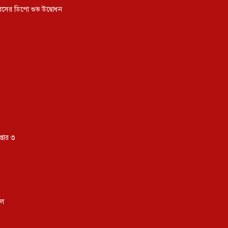
িউবসের ডিপো শুভ উদ্বোধন
্তার ৩
িল