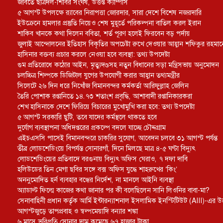
জবিতে ছাত্রদল-শিবির সংঘর্ষ, উত্তপ্ত ক্যাম্পাস
৫ আগস্ট উপলক্ষে র‌্যাবের নিরাপত্তা জোরদার, সারা দেশে বিশেষ নজরদারি
ইউক্রেনে হামলার প্রস্তুতি নিয়েও শেষ মুহূর্তে পরিকল্পনা বাতিল করল ইরান
শাকিব খানকে কথা দিলেন ববিতা, শর্ত পূরণ হলেই ফিরবেন বড় পর্দায়
জুলাই আন্দোলনের ইতিহাস বিকৃতির অপচেষ্টা রুখে দেওয়ার আহ্বান শফিকুর রহমা
হাসিনার বক্তব্য প্রচার করলে নেওয়া হবে ব্যবস্থা: তথ্য উপদেষ্টা
গুম প্রতিরোধে কঠোর আইন, মৃত্যুদণ্ডসহ নতুন বিধানের সড়া মন্ত্রিসভায় অনুমোদন
চলচ্চিত্র শিল্পকে ডিজিটাল যুগের উপযোগী করার আহ্বান তথ্যমন্ত্রীর
সিলেটে ২৬ দিন ধরে নিখোঁজ বিমানবন্দর কর্মকর্তা আরিফুল্লাহ জেলিন
তৈরি পোশাক রপ্তানিতে ১৪.৭৩ শতাংশ প্রবৃদ্ধি, আশাবাদী রপ্তানিকারকরা
শেখ হাসিনাকে দেশে ফিরিয়ে বিচারের মুখোমুখি করা হবে: তথ্য উপদেষ্টা
৫ আগস্ট সরকারি ছুটি, তবে যাদের কর্মস্থলে থাকতে হবে
দুর্যোগ ব্যবস্থাপনা অধিদপ্তরের প্রকল্পে বদলে যাচ্ছে চৌদ্দগ্রাম
এইচএসসি পাসেই বিমানবন্দরে চাকরির সুযোগ, আবেদন চলবে ৩১ আগস্ট পর্যন্ত
তীব্র লোডশেডিংয়ে বিপর্যস্ত সোনারগাঁ, দিনে মিলছে মাত্র ৪-৫ ঘণ্টা বিদ্যুৎ
লোডশেডিংয়ের প্রতিবাদে বরগুনায় বিদ্যুৎ অফিস ঘেরাও, ৭ দফা দাবি
হলিউডের তিন মেগা ছবির সঙ্গে বক্স অফিস যুদ্ধে শাহরুখের ‘কিং’
অননুমোদিত হর্ন ব্যবহার বন্ধের নির্দেশ, না মানলে আইনি ব্যবস্থা
অ্যাডাল্ট ফিল্মে কাজের কথা জানার পর কী বলেছিলেন সানি লিওনির বাবা-মা?
সেনাবাহিনী প্রধান কর্তৃক আর্মি ইন্টারন্যাশনাল ইসলামিক ইনস্টিটিউট (AIII)-এর উ
আগস্টজুড়ে তাপপ্রবাহ ও স্বল্পমেয়াদি বন্যার শঙ্কা
৬ মাসে ভরিপ্রতি সোনার দাম কমেছে ৬৭ হাজার টাকা