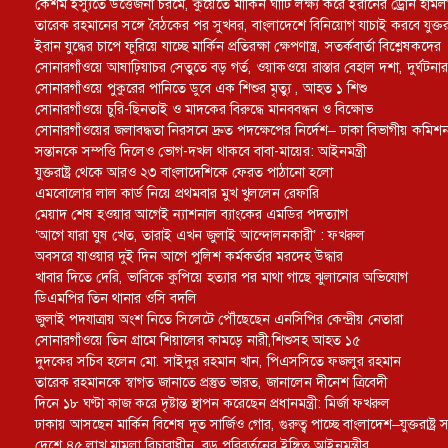
কেশম ইস্যুতে উত্তেজনা চরমে, কুয়েতে মার্কিন ঘাঁটি লক্ষ্য করে ইরানের ড্রোন হামল
তারেক রহমানের সঙ্গে বৈঠকের পর সুখবর, বাংলাদেশে বিনিয়োগ যাচাই করবে যুক্তরাষ্
ইরান যুদ্ধের চাপে ফুরিয়ে যাচ্ছে মার্কিন প্রতিরক্ষা ক্ষেপণাস্ত্র, সতর্কবার্তা বিশ্লেষকদের
সোনারগাঁওয়ে আষাঢ়িয়াচর সেতুতে বড় গর্ত, ওয়াকওয়ে রাস্তার বেহাল দশা, দুর্ঘটনার 
সোনারগাঁওয়ে পুকুরের পানিতে ডুবে এক শিশুর মৃত্যু , আহত ১ শিশু
সোনারগাঁওয়ে চুরি-ছিনতাই ও মাদকের বিরুদ্ধে মানববন্ধন ও বিক্ষোভ
সোনারগাঁওয়ের জলাবদ্ধতা নিরসনে দ্রুত পদক্ষেপের নির্দেশ– ঢাকা বিভাগীয় কমিশ
সন্তানকে সম্পত্তি দিলেও ভোগ-দখল থাকবে বাবা-মায়ের: আইনমন্ত্রী
যুক্তরাষ্ট্র থেকে আরও ২৩ বাংলাদেশিকে ফেরত পাঠানো হলো
এমবোলোর লাল কার্ড নিয়ে প্রথমবার মুখ খুললেন রেফারি
মেয়াদ শেষ হওয়ার আগেই ন্যাশনাল ব্যাংকের এমডির পদত্যাগ
‘আগে যারা ঘুষ খেত, তারাই এখন জুলাই আন্দোলনকারী’ : ফখরুল
অবসরে যাওয়ার দুই দিন আগে পুলিশ কর্মকর্তার মরদেহ উদ্ধার
খাবার দিতে দেরি, ভাবিকে কুপিয়ে হত্যার পর মাথা গাছে ঝুলানোর অভিযোগ
ডিএমপির তিন থানার ওসি বদলি
জুলাই পদযাত্রায় অংশ নিতে সিলেটে পৌঁছেছেন এনসিপির কেন্দ্রীয় নেতারা
সোনারগাঁওয়ে তিন গ্রামে শিয়ালের কামড়ে নারী,শিশুসহ আহত ১৫
দুদকের সচিব হলেন মো. সাইদুর রহমান খান, পিএসসিতে ফজলুর রহমান
তারেক রহমানকে স্বাগত জানাতে প্রস্তুত ভারত, জানালেন দীনেশ ত্রিবেদী
দিনে ১৮ ঘণ্টা কাজ করে দৃষ্টান্ত স্থাপন করেছেন প্রধানমন্ত্রী: মির্জা ফখরুল
ঢাকায় আসছেন মার্কিন বিশেষ দূত সার্জিও গোর, গুরুত্ব পাচ্ছে বাংলাদেশ–যুক্তরাষ্ট্র সম
দেশে ৪৫ লাখ মামলা বিচারাধীন, বড় পরিবর্তনের ইঙ্গিত আইনমন্ত্রীর