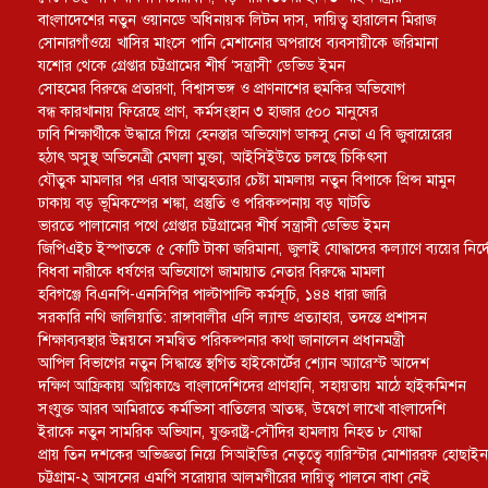
বাংলাদেশের নতুন ওয়ানডে অধিনায়ক লিটন দাস, দায়িত্ব হারালেন মিরাজ
সোনারগাঁওয়ে খাসির মাংসে পানি মেশানোর অপরাধে ব্যবসায়ীকে জরিমানা
যশোর থেকে গ্রেপ্তার চট্টগ্রামের শীর্ষ ‘সন্ত্রাসী’ ডেভিড ইমন
সোহমের বিরুদ্ধে প্রতারণা, বিশ্বাসভঙ্গ ও প্রাণনাশের হুমকির অভিযোগ
বন্ধ কারখানায় ফিরেছে প্রাণ, কর্মসংস্থান ৩ হাজার ৫০০ মানুষের
ঢাবি শিক্ষার্থীকে উদ্ধারে গিয়ে হেনস্তার অভিযোগ ডাকসু নেতা এ বি জুবায়েরের
হঠাৎ অসুস্থ অভিনেত্রী মেঘলা মুক্তা, আইসিইউতে চলছে চিকিৎসা
যৌতুক মামলার পর এবার আত্মহত্যার চেষ্টা মামলায় নতুন বিপাকে প্রিন্স মামুন
ঢাকায় বড় ভূমিকম্পের শঙ্কা, প্রস্তুতি ও পরিকল্পনায় বড় ঘাটতি
ভারতে পালানোর পথে গ্রেপ্তার চট্টগ্রামের শীর্ষ সন্ত্রাসী ডেভিড ইমন
জিপিএইচ ইস্পাতকে ৫ কোটি টাকা জরিমানা, জুলাই যোদ্ধাদের কল্যাণে ব্যয়ের নির্দ
বিধবা নারীকে ধর্ষণের অভিযোগে জামায়াত নেতার বিরুদ্ধে মামলা
হবিগঞ্জে বিএনপি-এনসিপির পাল্টাপাল্টি কর্মসূচি, ১৪৪ ধারা জারি
সরকারি নথি জালিয়াতি: রাঙ্গাবালীর এসি ল্যান্ড প্রত্যাহার, তদন্তে প্রশাসন
শিক্ষাব্যবস্থার উন্নয়নে সমন্বিত পরিকল্পনার কথা জানালেন প্রধানমন্ত্রী
আপিল বিভাগের নতুন সিদ্ধান্তে স্থগিত হাইকোর্টের শ্যোন অ্যারেস্ট আদেশ
দক্ষিণ আফ্রিকায় অগ্নিকাণ্ডে বাংলাদেশিদের প্রাণহানি, সহায়তায় মাঠে হাইকমিশন
সংযুক্ত আরব আমিরাতে কর্মভিসা বাতিলের আতঙ্ক, উদ্বেগে লাখো বাংলাদেশি
ইরাকে নতুন সামরিক অভিযান, যুক্তরাষ্ট্র-সৌদির হামলায় নিহত ৮ যোদ্ধা
প্রায় তিন দশকের অভিজ্ঞতা নিয়ে সিআইডির নেতৃত্বে ব্যারিস্টার মোশাররফ হোছাইন
চট্টগ্রাম-২ আসনের এমপি সরোয়ার আলমগীরের দায়িত্ব পালনে বাধা নেই