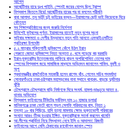
আপেল
আর্জেন্টিনার হারে দুঃখ পাইনি, স্পেনই জয়ের যোগ্য ছিল: ট্রাম্প
বিশ্বকাপ জিতলে বিয়ে! আর্জেন্টিনার হারের পর যা বললেন পরীমনি
বাবা আলাদা, তবু অটুট দুই ভাইয়ের বন্ধন—ইয়ামালের ছোট ভাই কিয়েনকে ঘিরে
কৌতূহল
সব শিক্ষাপ্রতিষ্ঠানের জন্য জরুরি নির্দেশনা
উনিশেই ফুটবলের পূর্ণতা, ইয়ামালের হাতেই নতুন যুগের সূচনা
সাইবার সক্ষমতা ও দেশীয় উদ্ভাবনে নতুন গতি আনতে এমআইএসটিতে
প্রতিরক্ষা উপদেষ্টা
৫.২ মাত্রার শক্তিশালী ভূমিকম্পে কেঁপে উঠল ইরান
পেরুতে জোড়া ভূমিকম্পে নিহত অন্তত ৫, ধসে পড়েছে বহু ঘরবাড়ি
ইরান-যুক্তরাষ্ট্র উত্তেজনায় লাফিয়ে বাড়ল অপরিশোধিত তেলের দাম
স্পেনের বিশ্বকাপ জয়ে সামাজিক মাধ্যমে অভিনন্দন জানালেন শাকিব, বুবলী ও
অপু
প্রধানমন্ত্রীর রাজনৈতিক সহকারী হলেন রাশেদ খাঁন, পেলেন সচিব পদমর্যাদা
সোনারগাঁওয়ে ঢাকা-চট্টগ্রাম মহাসড়কের নানা স্থানে খানাখন্দ, বাড়ছে দুর্ঘটনার
ঝুঁকি
চৌদ্দগ্রামে চৌদ্দগ্রামে বাড়ি নির্মাণকে ঘিরে সংঘর্ষ, হামলা-ভাঙচুরে আহত ৪,
থানায় অভিযোগ
বিশ্বকাপ ফাইনালের টিকিটের সর্বনিম্ন দাম ১০ হাজার ডলার!
মানিকগঞ্জে চাকা ফেটে খালে পড়ল সেলফি পরিবহনের বাস, নিহত ১
তদন্ত ১৮ বার পিছিয়ে, হাদি হত্যা মামলায় ক্ষোভ ভুক্তভোগী পরিবারের
সংঘাত আরও তীব্র হওয়ার ইঙ্গিত, যুক্তরাষ্ট্রকে সতর্ক করলেন খামেনি
আ.লীগের প্রার্থিতা নিয়ে সিদ্ধান্ত নেবে ইসি ও আদালত: রিজভী
ফাইনালের আগে মেসি ঠেকানোর রণকৌশল জানাল স্পেন