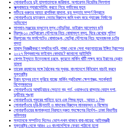
সোনারগাঁওয়ে দুই হাসপাতালকে জরিমানা, অপারেশন থিয়েটার সিলগালা
কক্সবাজারে প্যারাসেইলিং করতে গিয়ে পর্যটকের মৃত্যু
শুটিংয়ে গুরুতর আহত রাশমিকা মান্দানা, ছয় সপ্তাহ সম্পূর্ণ বিশ্রামে
সোনারগাঁওয়ে ছাত্রদল নেতার বিরুদ্ধে জমি দখল করে গ্যারেজ নির্মাণের
অভিযোগ
সালমান-সঞ্জয়ের বন্ধুত্বে মুগ্ধ নেটদুনিয়া, ভাইরাল আবেগঘন ছবি
মিরপুর-১০ মেট্রোরেল স্টেশনের নিচে বোমাসদৃশ বস্তু, ঘিরে রেখেছে পুলিশ
মিরপুরের পর ফার্মগেটেও বোমাতঙ্ক, মেট্রো স্টেশনের নিচে সন্দেহজনক চটের
বস্তা
হামাস নিরস্ত্রীকরণে সম্মতির দাবি, গাজা থেকে সেনা প্রত্যাহারের ইঙ্গিত ট্রাম্পের
২০২৭ বিশ্বকাপের ফাইনাল কোথায়? জানালো আইসিসি
কেশম ইস্যুতে উত্তেজনা চরমে, কুয়েতে মার্কিন ঘাঁটি লক্ষ্য করে ইরানের ড্রোন
হামলা
তারেক রহমানের সঙ্গে বৈঠকের পর সুখবর, বাংলাদেশে বিনিয়োগ যাচাই করবে
যুক্তরাষ্ট্র
ইরান যুদ্ধের চাপে ফুরিয়ে যাচ্ছে মার্কিন প্রতিরক্ষা ক্ষেপণাস্ত্র, সতর্কবার্তা
বিশ্লেষকদের
সোনারগাঁওয়ে আষাঢ়িয়াচর সেতুতে বড় গর্ত, ওয়াকওয়ে রাস্তার বেহাল দশা,
দুর্ঘটনার শঙ্কা
সোনারগাঁওয়ে পুকুরের পানিতে ডুবে এক শিশুর মৃত্যু , আহত ১ শিশু
সোনারগাঁওয়ে চুরি-ছিনতাই ও মাদকের বিরুদ্ধে মানববন্ধন ও বিক্ষোভ
সোনারগাঁওয়ের জলাবদ্ধতা নিরসনে দ্রুত পদক্ষেপের নির্দেশ– ঢাকা বিভাগীয়
কমিশনার
সন্তানকে সম্পত্তি দিলেও ভোগ-দখল থাকবে বাবা-মায়ের: আইনমন্ত্রী
যুক্তরাষ্ট্র থেকে আরও ২৩ বাংলাদেশিকে ফেরত পাঠানো হলো