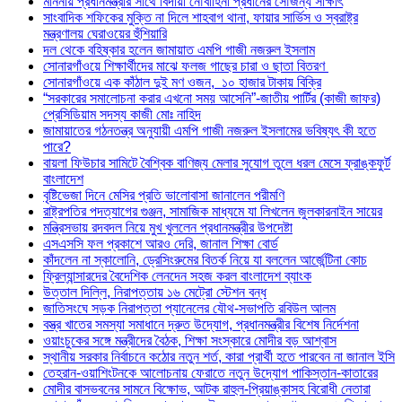
মাননীয় প্রধানমন্ত্রীর সাথে বিদায়ী নৌবাহিনী প্রধানের সৌজন্য সাক্ষাৎ
সাংবাদিক শফিকের মুক্তি না দিলে শাহবাগ থানা, ফায়ার সার্ভিস ও স্বরাষ্ট্র
মন্ত্রণালয় ঘেরাওয়ের হুঁশিয়ারি
দল থেকে বহিষ্কার হলেন জামায়াত এমপি গাজী নজরুল ইসলাম
সোনারগাঁওয়ে শিক্ষার্থীদের মাঝে ফলজ গাছের চারা ও ছাতা বিতরণ ​
সোনারগাঁওয়ে এক কাঁঠাল দুই মণ ওজন, ১০ হাজার টাকায় বিক্রি
“সরকারের সমালোচনা করার এখনো সময় আসেনি”-জাতীয় পার্টির (কাজী জাফর)
প্রেসিডিয়াম সদস্য কাজী মোঃ নাহিদ
জামায়াতের গঠনতন্ত্র অনুযায়ী এমপি গাজী নজরুল ইসলামের ভবিষ্যৎ কী হতে
পারে?
বায়লা ফিউচার সামিটে বৈশ্বিক বাণিজ্য মেলার সুযোগ তুলে ধরল মেসে ফ্রাঙ্কফুর্ট
বাংলাদেশ
বৃষ্টিভেজা দিনে মেসির প্রতি ভালোবাসা জানালেন পরীমণি
রাষ্ট্রপতির পদত্যাগের গুঞ্জন, সামাজিক মাধ্যমে যা লিখলেন জুলকারনাইন সায়ের
মন্ত্রিসভায় রদবদল নিয়ে মুখ খুললেন প্রধানমন্ত্রীর উপদেষ্টা
এসএসসি ফল প্রকাশে আরও দেরি, জানাল শিক্ষা বোর্ড
কাঁদলেন না স্কালোনি, ড্রেসিংরুমের বিতর্ক নিয়ে যা বললেন আর্জেন্টিনা কোচ
ফ্রিল্যান্সারদের বৈদেশিক লেনদেন সহজ করল বাংলাদেশ ব্যাংক
উত্তাল দিল্লি, নিরাপত্তায় ১৬ মেট্রো স্টেশন বন্ধ
জাতিসংঘে সড়ক নিরাপত্তা প্যানেলের যৌথ-সভাপতি রবিউল আলম
বস্ত্র খাতের সমস্যা সমাধানে দ্রুত উদ্যোগ, প্রধানমন্ত্রীর বিশেষ নির্দেশনা
ওয়াংচুকের সঙ্গে মন্ত্রীদের বৈঠক, শিক্ষা সংস্কারে মোদীর বড় আশ্বাস
স্থানীয় সরকার নির্বাচনে কঠোর নতুন শর্ত, কারা প্রার্থী হতে পারবেন না জানাল ইসি
তেহরান-ওয়াশিংটনকে আলোচনায় ফেরাতে নতুন উদ্যোগ পাকিস্তান-কাতারের
মোদীর বাসভবনের সামনে বিক্ষোভ, আটক রাহুল-প্রিয়াঙ্কাসহ বিরোধী নেতারা