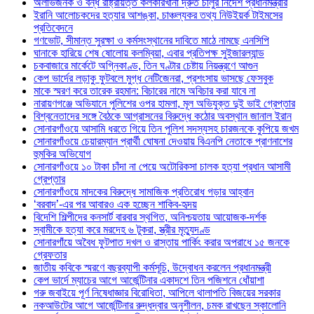
অলাভজনক ও বন্ধ রাষ্ট্রায়ত্ত কলকারখানা দ্রুত চালুর নির্দেশ প্রধানমন্ত্রীর
ইরানি আলোচকদের হত্যার আশঙ্কা, চাঞ্চল্যকর তথ্য নিউইয়র্ক টাইমসের
প্রতিবেদনে
গণভোট, সীমান্ত সুরক্ষা ও কর্মসংস্থানের দাবিতে মাঠে নামছে এনসিপি
ঘানাকে হারিয়ে শেষ ষোলোয় কলম্বিয়া, এবার প্রতিপক্ষ সুইজারল্যান্ড
চকবাজারে মার্কেটে অগ্নিকাণ্ড, তিন ঘণ্টার চেষ্টায় নিয়ন্ত্রণে আগুন
কেপ ভার্দের লড়াকু ফুটবলে মুগ্ধ নেটিজেনরা, প্রশংসায় ভাসছে ফেসবুক
মাকে স্মরণ করে তারেক রহমান: বিচারের নামে অবিচার করা যাবে না
নারায়ণগঞ্জে অভিযানে পুলিশের ওপর হামলা, মূল অভিযুক্ত দুই ভাই গ্রেপ্তার
বিশ্বনেতাদের সঙ্গে বৈঠকে আগ্রাসনের বিরুদ্ধে কঠোর অবস্থান জানাল ইরান
সোনারগাঁওয়ে আসামি ধরতে গিয়ে তিন পুলিশ সদস্যসহ চারজনকে কুপিয়ে জখম
সোনারগাঁওয়ে চেয়ারম্যান প্রার্থী ঘোষনা দেওয়ায় বিএনপি নেতাকে প্রাণনাশের
হুমকির অভিযোগ
সোনারগাঁওয়ে ১০ টাকা চাঁদা না পেয়ে অটোরিকসা চালক হত্যা প্রধান আসামী
গ্রেপ্তার
সোনারগাঁওয়ে মাদকের বিরুদ্ধে সামাজিক প্রতিরোধ গড়ার আহ্বান
‘বরবাদ’-এর পর আবারও এক হচ্ছেন শাকিব-হৃদয়
বিদেশি শিল্পীদের কনসার্ট বারবার স্থগিত, অনিশ্চয়তায় আয়োজক-দর্শক
স্বামীকে হত্যা করে মরদেহ ৬ টুকরা, স্ত্রীর মৃত্যুদণ্ড
সোনারগাঁয়ে অবৈধ ফুটপাত দখল ও রাস্তায় পার্কিং করার অপরাধে ১৫ জনকে
গ্রেফতার
জাতীয় কবিকে স্মরণে বছরব্যাপী কর্মসূচি, উদ্বোধন করলেন প্রধানমন্ত্রী
কেপ ভার্দে ম্যাচের আগে আর্জেন্টিনার একাদশে তিন পজিশনে ধোঁয়াশা
গরু জবাইয়ে পূর্ণ নিষেধাজ্ঞার বিরোধিতা, আপিলে থালাপতি বিজয়ের সরকার
নকআউটের আগে আর্জেন্টিনার রুদ্ধদ্বার অনুশীলন, চমক রাখছেন স্কালোনি