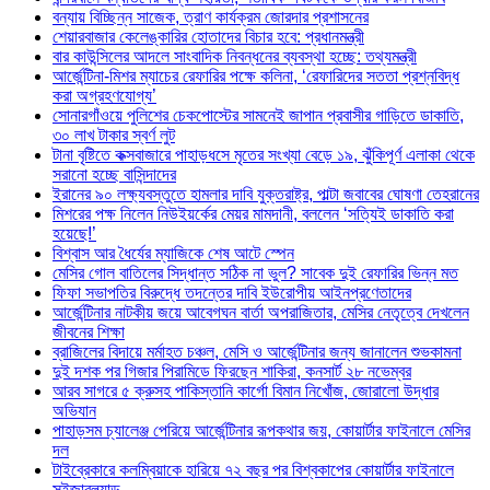
বন্যায় বিচ্ছিন্ন সাজেক, ত্রাণ কার্যক্রম জোরদার প্রশাসনের
শেয়ারবাজার কেলেঙ্কারির হোতাদের বিচার হবে: প্রধানমন্ত্রী
বার কাউন্সিলের আদলে সাংবাদিক নিবন্ধনের ব্যবস্থা হচ্ছে: তথ্যমন্ত্রী
আর্জেন্টিনা-মিশর ম্যাচের রেফারির পক্ষে কলিনা, ‘রেফারিদের সততা প্রশ্নবিদ্ধ
করা অগ্রহণযোগ্য’
সোনারগাঁওয়ে পুলিশের চেকপোস্টের সামনেই জাপান প্রবাসীর গাড়িতে ডাকাতি,
৩০ লাখ টাকার স্বর্ণ লুট
টানা বৃষ্টিতে কক্সবাজারে পাহাড়ধসে মৃতের সংখ্যা বেড়ে ১৯, ঝুঁকিপূর্ণ এলাকা থেকে
সরানো হচ্ছে বাসিন্দাদের
ইরানের ৯০ লক্ষ্যবস্তুতে হামলার দাবি যুক্তরাষ্ট্র, পাল্টা জবাবের ঘোষণা তেহরানের
মিশরের পক্ষ নিলেন নিউইয়র্কের মেয়র মামদানী, বললেন ‘সত্যিই ডাকাতি করা
হয়েছে!’
বিশ্বাস আর ধৈর্যের ম্যাজিকে শেষ আটে স্পেন
মেসির গোল বাতিলের সিদ্ধান্ত সঠিক না ভুল? সাবেক দুই রেফারির ভিন্ন মত
ফিফা সভাপতির বিরুদ্ধে তদন্তের দাবি ইউরোপীয় আইনপ্রণেতাদের
আর্জেন্টিনার নাটকীয় জয়ে আবেগঘন বার্তা অপরাজিতার, মেসির নেতৃত্বে দেখলেন
জীবনের শিক্ষা
ব্রাজিলের বিদায়ে মর্মাহত চঞ্চল, মেসি ও আর্জেন্টিনার জন্য জানালেন শুভকামনা
দুই দশক পর গিজার পিরামিডে ফিরছেন শাকিরা, কনসার্ট ২৮ নভেম্বর
আরব সাগরে ৫ ক্রুসহ পাকিস্তানি কার্গো বিমান নিখোঁজ, জোরালো উদ্ধার
অভিযান
পাহাড়সম চ্যালেঞ্জ পেরিয়ে আর্জেন্টিনার রূপকথার জয়, কোয়ার্টার ফাইনালে মেসির
দল
টাইব্রেকারে কলম্বিয়াকে হারিয়ে ৭২ বছর পর বিশ্বকাপের কোয়ার্টার ফাইনালে
সুইজারল্যান্ড