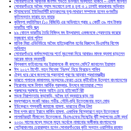
সোনারগাঁওকে আধুনিক জনপদ গড়তে উন্নয়ন অব্যাহত থাকবে – এমপি মান্নান
সোনারগাঁওয়ে অবৈধ গ্যাস সংযোগে চলা ৪ চুনা ও ১ ঢালাই কারখানায় অভিযান
স্ট্যামফোর্ড ইউনিভার্সিটি ছাত্রদলের যুগ্ম-সাধারণ সম্পাদক হলেন গুণবতীর
কৃতিসন্তান ফারাহ তুন নাহার
কুমিল্লা ব্যাটালিয়ন (১০ বিজিবি) এর অভিযানে প্রায় ২ কোটি ৩৯ লাখ টাকার
ভারতীয় শাড়ি জব্দ
৯৯ বোতল ভারতীয় তৈরি নিষিদ্ধ মদ উদ্ধারসহ একজনকে গ্রেফতার করেছে
সবুজবাগ থানা পুলিশ
মানিক মিয়া এভিনিউয়ে অবৈধ হাইড্রোলিক হর্নের বিরুদ্ধে ডিএমপির বিশেষ
অভিযান
সোনারগাঁওয়ে কর্মসংস্থানের শর্তে মুচলেকা দিয়ে আবারও মাদক ব্যবসা ছাড়লেন
আরেক মাদক ব্যবসায়ী
বিশ্বকাপ ফাইনালের পর ইয়ামালকে কী বললেন মেসি? জানালেন ইয়ামাল
ঈদ ২০২৭ টার্গেট, নতুন সিনেমা ‘নিঃস্ব’ নিয়ে ফিরছেন শাকিব
ঐক্য ধরে রেখে জনগণের প্রত্যাশা পূরণের আহ্বান প্রধানমন্ত্রীর
ভারতে পলাতক কামালসহ অন্যদের ফেরত চেয়ে কূটনৈতিক উদ্যোগ বাংলাদেশের
শিরোপার সঙ্গে বিশাল আর্থিক পুরস্কার, উৎসবে মাতোয়ারা স্পেন
পুরুষদের সুরক্ষায় পৃথক আইন চেয়ে হাইকোর্টে রিট
সড়ক নিরাপত্তায় কড়াকড়ি, অবৈধ হর্ন ব্যবহারে ছাড় নয়
মধ্যপ্রাচ্যে সংকট আরও গভীর, সৌদি-হুথি উত্তেজনায় নতুন মোড়
ইউক্রেনে শস্যবাহী জাহাজে হামলা, ভারতের তীব্র নিন্দা
টানা দশম রাতে ইরানে মার্কিন হামলা, একাধিক বিস্ফোরণে নতুন উত্তেজনা
লালমনিরহাট সীমান্তে উত্তেজনা, বিএসএফের সিমেন্টের খুঁটি স্থাপনের চেষ্টা ব্যর্থ
২০৩০ সালের মধ্যে সড়কে মৃত্যু অর্ধেকে নামানোর অঙ্গীকার বাংলাদেশের
পেট্রোবাংলার চেয়ারম্যান হলেন সোনারগাঁওয়ের কৃতি সন্তান ওয়ালিউর রহমান