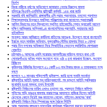
নির্দেশ
বিধবা নারীকে ধর্ষণের অভিযোগে জামায়াত নেতার বিরুদ্ধে মামলা
হবিগঞ্জে বিএনপি-এনসিপির পাল্টাপাল্টি কর্মসূচি, ১৪৪ ধারা জারি
সরকারি নথি জালিয়াতি: রাঙ্গাবালীর এসি ল্যান্ড প্রত্যাহার, তদন্তে প্রশাসন
শিক্ষাব্যবস্থার উন্নয়নে সমন্বিত পরিকল্পনার কথা জানালেন প্রধানমন্ত্রী
আপিল বিভাগের নতুন সিদ্ধান্তে স্থগিত হাইকোর্টের শ্যোন অ্যারেস্ট আদেশ
দক্ষিণ আফ্রিকায় অগ্নিকাণ্ডে বাংলাদেশিদের প্রাণহানি, সহায়তায় মাঠে
হাইকমিশন
সংযুক্ত আরব আমিরাতে কর্মভিসা বাতিলের আতঙ্ক, উদ্বেগে লাখো বাংলাদেশি
ইরাকে নতুন সামরিক অভিযান, যুক্তরাষ্ট্র-সৌদির হামলায় নিহত ৮ যোদ্ধা
প্রায় তিন দশকের অভিজ্ঞতা নিয়ে সিআইডির নেতৃত্বে ব্যারিস্টার মোশাররফ
হোছাইন
চট্টগ্রাম-২ আসনের এমপি সরোয়ার আলমগীরের দায়িত্ব পালনে বাধা নেই
সোনারগাঁওয়ে অবৈধ গ্যাস সংযোগে গড়ে ওঠা ৩ চুনা কারখানা উচ্ছেদ, সংযোগ
বিচ্ছিন্ন
কুমিল্লায় বিজিবির উদ্যোগে ৫১ কোটি ৮৩ লাখ টাকার মাদক ও তামাকজাত পণ্য
ধ্বংস
জাপানে ৭.১ মাত্রার শক্তিশালী ভূমিকম্প, জারি হলো সুনামি সতর্কতা
রাষ্ট্রপতির আইনি সুরক্ষা শুধু দায়িত্বকালেই, পদ ছাড়লে আইনি প্রক্রিয়ার
মুখোমুখি হওয়া সম্ভব: তথ্য উপদেষ্টা
রাষ্ট্রপতি নির্বাচনের তারিখ এখনও চূড়ান্ত নয়, প্রস্তুত নির্বাচন কমিশন
পুলিশের গাড়ি ভাঙচুর মামলায় নারায়ণগঞ্জ আদালতে হাজিরা দিলেন আইভী
ছেলেকে কোলে নিয়েই মঞ্চ মাতালেন নোবেল, গাইলেন জেমসের ‘বাবা’
রাষ্ট্রপতি নির্বাচন নিয়ে স্পিকারের সঙ্গে বৈঠকে সিইসি
আজ প্রথমবার বঙ্গভবনে দাফতরিক কার্যক্রম পরিচালনা করবেন ভারপ্রাপ্ত