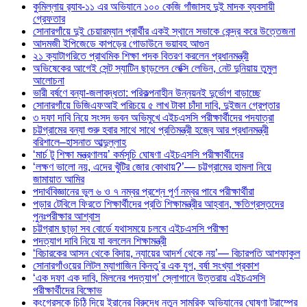
কুমিল্লায় র‍্যাব-১১ এর অভিযানে ১০০ কেজি গাঁজাসহ দুই মাদক ব্যবসায়ী
গ্রেফতার
সোনারগাঁয়ে দুই চেয়ারম্যান প্রার্থীর একই স্থানে সভাকে কেন্দ্র করে উত্তেজনা
আদমজী ইপিজেডে কাপড়ের গোডাউনে ভয়াবহ আগুন
২১ ক্যাটাগরিতে প্রাথমিক শিক্ষা পদক বিতরণ করলেন প্রধানমন্ত্রী
অভিষেকের আগেই সেন্ট স্যাটিন ছাড়লেন লেক্সি লেভিন, নেট দুনিয়ায় তুমুল
আলোচনা
ভারী বর্ষণে বন্যা-জলাবদ্ধতা: পরিকল্পনাহীন উন্নয়নই দুর্ভোগ বাড়াচ্ছে
সোনারগাঁয়ে ডিজিএফআই পরিচয়ে ৫ লাখ টাকা চাঁদা দাবি, দুইজন গ্রেপ্তার
৩ দফা দাবি নিয়ে সংসদ ভবন অভিমুখে এইচএসসি পরীক্ষার্থীদের পদযাত্রা
চট্টগ্রামের বন্যা শুরু হবার সাথে সাথে প্রতিমন্ত্রী হজ্বে আর প্রধানমন্ত্রী
বরিশালে–হাসনাত আব্দুল্লাহ
‘মার্চ টু শিক্ষা মন্ত্রণালয়’ কর্মসূচি ঘোষণা এইচএসসি পরীক্ষার্থীদের
‘লক্ষণ ভালো নয়, এদের খুঁটির জোর কোথায়?’— চট্টগ্রামের হামলা নিয়ে
জামায়াত আমির
পদার্থবিজ্ঞানের ভুল ৬ ও ৭ নম্বর প্রশ্নে পূর্ণ নম্বর পাবে পরীক্ষার্থীরা
পড়ার টেবিলে ফিরতে শিক্ষার্থীদের প্রতি শিক্ষামন্ত্রীর আহ্বান, ক্ষতিগ্রস্তদের
পুনঃপরীক্ষার আশ্বাস
চট্টগ্রাম ছাড়া সব বোর্ডে যথাসময়ে চলবে এইচএসসি পরীক্ষা
পদত্যাগ দাবি নিয়ে যা বললেন শিক্ষামন্ত্রী
‘বিচারকের আসন থেকে বিদায়, ন্যায়ের আদর্শ থেকে নয়’— বিচারপতি আশফাকুল
সোনারগাঁওয়ের লিটল ম্যাগাজিন কিনতু’র এক যুগ, বর্ষা সংখ্যা প্রকাশ
‘এক দফা এক দাবি, মিলনের পদত্যাগ’ স্লোগানে উত্তরায় এইচএসসি
পরীক্ষার্থীদের বিক্ষোভ
কংগ্রেসকে চিঠি দিয়ে ইরানের বিরুদ্ধে নতুন সামরিক অভিযানের ঘোষণা ট্রাম্পের