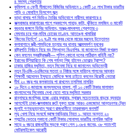
৪ সদস্য গ্রেপ্তার
কুমিল্লা ও ফেনী সীমান্তে বিজিবির অভিযানে ১ কোটি ১৫ লাখ টাকার ভারতীয়
শাড়ি ও মোবাইল ডিসপ্লে জব্দ
ভাড়া বাসায় পর্ন ভিডিও তৈরির অভিযোগে নারীসহ কারাগারে ৪
কক্সবাজার কারাগারের পাশে প্রকাশ্যে পাহাড় কাটা, ঝুঁকিতে মসজিদ ও মার্কেট
বগুড়ার জঙ্গলে ডিবির অভিযান, অস্ত্র-মাদকসহ গ্রেপ্তার ৩
মেঘনার চরে গরু-মহিষ চোরের তাণ্ডব, আতঙ্কে খামারিরা
‘জিনের নির্দেশে’ ১২ ঘণ্টা পর কবর থেকে মায়ের মরদেহ উত্তোলন
কলাবাগানে স্ত্রী-শাশুড়িকে হত্যার পর থানায় আত্মসমর্পণ যুবকের
রাষ্ট্রপতি নির্বাচন নিয়ে বড় সিদ্ধান্ত বিএনপির, যা জানালেন মির্জা ফখরুল
কেন বললেন স্বরাষ্ট্রমন্ত্রী— পুলিশ কোনো দলের লাঠিয়াল বাহিনী নয়?
ইরানের হুঁশিয়ারিতে কি শেষ পর্যন্ত পিছু হটলেন ডোনাল্ড ট্রাম্প?
ঢাকায় হাজির মধুমিতা, নতুন সিনেমা নিয়ে যা জানালেন অভিনেত্রী
নতুন ডিএজি-এএজিদের সততা ও নিষ্ঠার সঙ্গে দায়িত্ব পালনের আহ্বান
শিক্ষার্থী আন্দোলন ইস্যুতে মোদিকে ক্ষমা চাইতে বললেন বিরোধী নেতারা
দীর্ঘ ২০ বছর পর কলকাতায় পা রাখলেন তসলিমা নাসরিন
১৮ দিনে ৩ জাহাজে জলদস্যুদের হামলা, লুট ১০ কোটি টাকার মালামাল
বাংলাদেশের সিনেমায় দেখা যেতে পারে মধুমিতা সরকার
রান্নাঘরে জনপ্রিয় হচ্ছে এয়ার ফ্রায়ার, স্বাস্থ্য সচেতনতায় বাড়ছে ব্যবহার
আগস্টেই ঢাকা-কক্সবাজার রুটে যুক্ত হচ্ছে আরও একজোড়া আন্তঃনগর ট্রেন
জুলাই গণঅভ্যুত্থান স্মরণে রাজধানীতে তারকাবহুল কনসার্ট
লুডু খেলা নিয়ে সংঘর্ষে ব্রাহ্মণবাড়িয়ায় নিহত ১, আহত অন্তত ২০
প্যান্টের ভেতরে লুকানো কোটি টাকার সোনাসহ ভারতীয় নাগরিক আটক
সাড়ে ৬ বছরে রাজধানীর সড়কে প্রাণ গেল ১,৩৮৪ জনের, ৩৮ শতাংশই
মোটরসাইকেল আরোহী