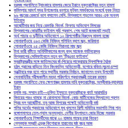
হরমুজ প্রণালিতে ট্যাংকারে হামলার জেরে ইরানে যুক্তরাষ্ট্রের নতুন হামলা
কুমিল্লায় আদর্শ সদর উপজেলার ধনপুরে ফুটবল সমর্থকদের সংঘর্ষে যুবক নিহত
৯৬ বছরের রেকর্ডে ভাগ বসালেন মেসি, বিশ্বকাপে গড়লেন আরও এক অনন্য
ইতিহাস
আর্জেন্টিনার জয় নিয়ে রেফারিং বিতর্ক, ফিফায় অভিযোগ মিসরের
বিশ্বকাপের কোয়ার্টার ফাইনাল সূচি প্রকাশ, শেষ আটে জমজমাট লড়াই
অর্থ পাচার ও দুর্নীতির অভিযোগে ১০ শিল্পগোষ্ঠীর বিরুদ্ধে মামলা হচ্ছে
সোনারগাঁওয়ে ২৬৩ কেজি নিষিদ্ধ পলিথিন ব্যাগ জব্দ, জরিমানা
সোনারগাঁওয়ে ২৫ কেজি নিষিদ্ধ পিরানহা মাছ জব্দ
টানা ভারী বৃষ্টিতে অনির্দিষ্টকালের জন্য বন্ধ সাজেক পর্যটনকেন্দ্র
বিশ্বকাপের সেমিফাইনালে নতুন বল ‘ট্রিওন্ডা ফাইনাল’
স্বরাষ্ট্রমন্ত্রীর সঙ্গে জাতিসংঘের জঁ-পিয়েরে লাক্রোয়ার দ্বিপাক্ষিক বৈঠক
হঠাৎ গ্রামের বাড়িতে তিন কিংবদন্তি অভিনেত্রী, যশোরে ববিতা-সুচন্দা-চম্পা
অক্টোবরে শুরু হতে পারে স্থানীয় সরকার নির্বাচন, জানালেন তথ্য উপদেষ্টা
সেনাবাহিনীর গ্রীষ্মকালীন মহড়া পরিদর্শনে প্রধানমন্ত্রী তারেক রহমান
হরমুজ প্রণালিতে ফের ক্ষেপণাস্ত্র হামলার দাবি যুক্তরাষ্ট্রের, অস্বীকার-ব্যাখ্যায়
ইরান
হুমকি নয়, সম্মান চাই—চুক্তি ইস্যুতে যুক্তরাষ্ট্রকে বার্তা আরাঘচির
বিদায়ের পরও থামছে না রোনালদো বিতর্ক, কোচ মার্টিনেজের সিদ্ধান্তে প্রশ্ন
প্রিয় দল আর্জেন্টিনা, তবু আজ মিশরের পক্ষেই অভিনেত্রী বর্ষা
পলির অর্থের প্রভাবের অভিযোগে মুখ খুললেন শিল্পী সমিতির সভাপতি শিবা শানু
বঙ্গোপসাগরে তেল-গ্যাস অনুসন্ধান, দেশীয় উৎপাদনে জোর দিচ্ছে সরকার
সোনারগাঁওয়ে শিক্ষার্থীদের মাঝে ২০ হাজার গাছের চারা বিতরণ
প্লেব্যাক সম্রাট এন্ড্রু কিশোরকে হারানোর ষষ্ঠ বছর আজ