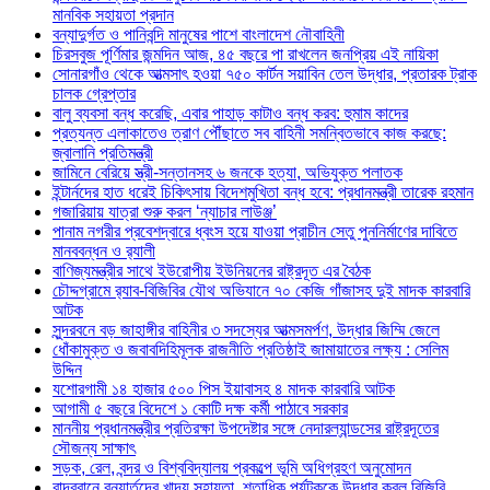
মানবিক সহায়তা প্রদান
বন্যাদুর্গত ও পানিবন্দি মানুষের পাশে বাংলাদেশ নৌবাহিনী
চিরসবুজ পূর্ণিমার জন্মদিন আজ, ৪৫ বছরে পা রাখলেন জনপ্রিয় এই নায়িকা
সোনারগাঁও থেকে আত্মসাৎ হওয়া ৭৫০ কার্টন সয়াবিন তেল উদ্ধার, প্রতারক ট্রাক
চালক গ্রেপ্তার
বালু ব্যবসা বন্ধ করেছি, এবার পাহাড় কাটাও বন্ধ করব: হুমাম কাদের
প্রত্যন্ত এলাকাতেও ত্রাণ পৌঁছাতে সব বাহিনী সমন্বিতভাবে কাজ করছে:
জ্বালানি প্রতিমন্ত্রী
জামিনে বেরিয়ে স্ত্রী-সন্তানসহ ৬ জনকে হত্যা, অভিযুক্ত পলাতক
ইন্টার্নদের হাত ধরেই চিকিৎসায় বিদেশমুখিতা বন্ধ হবে: প্রধানমন্ত্রী তারেক রহমান
গজারিয়ায় যাত্রা শুরু করল ‘ন্যাচার লাউঞ্জ’
পানাম নগরীর প্রবেশদ্বারে ধ্বংস হয়ে যাওয়া প্রাচীন সেতু পুননির্মাণের দাবিতে
মানববন্ধন ও র‌্যালী
বাণিজ্যমন্ত্রীর সাথে ইউরোপীয় ইউনিয়নের রাষ্ট্রদূত এর বৈঠক
চৌদ্দগ্রামে র‌্যাব-বিজিবির যৌথ অভিযানে ৭০ কেজি গাঁজাসহ দুই মাদক কারবারি
আটক
সুন্দরবনে বড় জাহাঙ্গীর বাহিনীর ৩ সদস্যের আত্মসমর্পণ, উদ্ধার জিম্মি জেলে
ধোঁকামুক্ত ও জবাবদিহিমূলক রাজনীতি প্রতিষ্ঠাই জামায়াতের লক্ষ্য : সেলিম
উদ্দিন
যশোরগামী ১৪ হাজার ৫০০ পিস ইয়াবাসহ ৪ মাদক কারবারি আটক
আগামী ৫ বছরে বিদেশে ১ কোটি দক্ষ কর্মী পাঠাবে সরকার
মাননীয় প্রধানমন্ত্রীর প্রতিরক্ষা উপদেষ্টার সঙ্গে নেদারল্যান্ডসের রাষ্ট্রদূতের
সৌজন্য সাক্ষাৎ
সড়ক, রেল, বন্দর ও বিশ্ববিদ্যালয় প্রকল্পে ভূমি অধিগ্রহণ অনুমোদন
বান্দরবানে বন্যার্তদের খাদ্য সহায়তা, শতাধিক পর্যটককে উদ্ধার করল বিজিবি