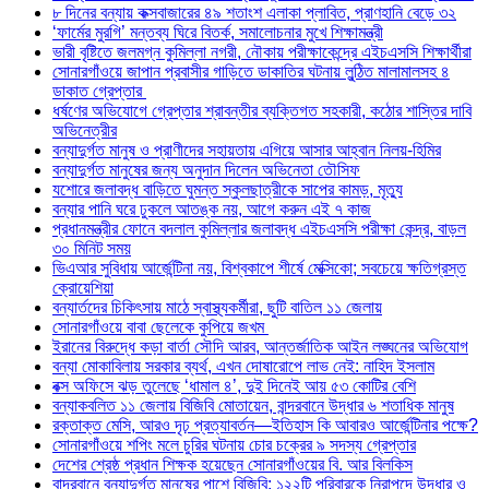
৮ দিনের বন্যায় কক্সবাজারের ৪৯ শতাংশ এলাকা প্লাবিত, প্রাণহানি বেড়ে ৩২
‘ফার্মের মুরগি’ মন্তব্য ঘিরে বিতর্ক, সমালোচনার মুখে শিক্ষামন্ত্রী
ভারী বৃষ্টিতে জলমগ্ন কুমিল্লা নগরী, নৌকায় পরীক্ষাকেন্দ্রে এইচএসসি শিক্ষার্থীরা
সোনারগাঁওয়ে জাপান প্রবাসীর গাড়িতে ডাকাতির ঘটনায় লুন্ঠিত মালামালসহ ৪
ডাকাত গ্রেপ্তার
ধর্ষণের অভিযোগে গ্রেপ্তার শ্রাবন্তীর ব্যক্তিগত সহকারী, কঠোর শাস্তির দাবি
অভিনেত্রীর
বন্যাদুর্গত মানুষ ও প্রাণীদের সহায়তায় এগিয়ে আসার আহ্বান নিলয়-হিমির
বন্যাদুর্গত মানুষের জন্য অনুদান দিলেন অভিনেতা তৌসিফ
যশোরে জলাবদ্ধ বাড়িতে ঘুমন্ত স্কুলছাত্রীকে সাপের কামড়, মৃত্যু
বন্যার পানি ঘরে ঢুকলে আতঙ্ক নয়, আগে করুন এই ৭ কাজ
প্রধানমন্ত্রীর ফোনে বদলাল কুমিল্লার জলাবদ্ধ এইচএসসি পরীক্ষা কেন্দ্র, বাড়ল
৩০ মিনিট সময়
ভিএআর সুবিধায় আর্জেন্টিনা নয়, বিশ্বকাপে শীর্ষে মেক্সিকো; সবচেয়ে ক্ষতিগ্রস্ত
ক্রোয়েশিয়া
বন্যার্তদের চিকিৎসায় মাঠে স্বাস্থ্যকর্মীরা, ছুটি বাতিল ১১ জেলায়
সোনারগাঁওয়ে বাবা ছেলেকে কুপিয়ে জখম
ইরানের বিরুদ্ধে কড়া বার্তা সৌদি আরব, আন্তর্জাতিক আইন লঙ্ঘনের অভিযোগ
বন্যা মোকাবিলায় সরকার ব্যর্থ, এখন দোষারোপে লাভ নেই: নাহিদ ইসলাম
বক্স অফিসে ঝড় তুলেছে ‘ধামাল ৪’, দুই দিনেই আয় ৫৩ কোটির বেশি
বন্যাকবলিত ১১ জেলায় বিজিবি মোতায়েন, বান্দরবানে উদ্ধার ৬ শতাধিক মানুষ
রক্তাক্ত মেসি, আরও দৃঢ় প্রত্যাবর্তন—ইতিহাস কি আবারও আর্জেন্টিনার পক্ষে?
সোনারগাঁওয়ে শপিং মলে চুরির ঘটনায় চোর চক্রের ৯ সদস্য গ্রেপ্তার
দেশের শ্রেষ্ঠ প্রধান শিক্ষক হয়েছেন সোনারগাঁওয়ের বি. আর বিলকিস
বান্দরবানে বন্যাদুর্গত মানুষের পাশে বিজিবি: ১২২টি পরিবারকে নিরাপদে উদ্ধার ও