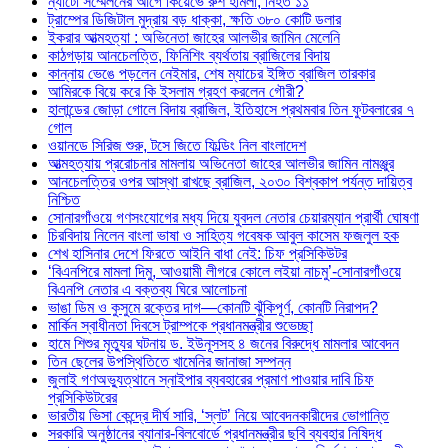
ন্যাটো সম্মেলনের আগে কিয়েভে রুশ হামলা, নিহত ১১
ট্রাম্পের ডিজিটাল মুদ্রায় বড় ধাক্কা, ক্ষতি ৩৮০ কোটি ডলার
ইকরার আত্মহত্যা : অভিনেতা জাহের আলভীর জামিন মেলেনি
কাঠগড়ায় আনচেলত্তি, ফিনিশিং ব্যর্থতায় ব্রাজিলের বিদায়
কান্নায় ভেঙে পড়লেন নেইমার, শেষ ম্যাচের ইঙ্গিত ব্রাজিল তারকার
আমিরকে বিয়ে করে কি ইসলাম গ্রহণ করলেন গৌরী?
হালান্ডের জোড়া গোলে বিদায় ব্রাজিল, ইতিহাসে প্রথমবার তিন ফুটবলারের ৭
গোল
ওয়ানডে সিরিজ শুরু, টসে জিতে ফিল্ডিং নিল বাংলাদেশ
আত্মহত্যায় প্ররোচনার মামলায় অভিনেতা জাহের আলভীর জামিন নামঞ্জুর
আনচেলত্তির ওপর আস্থা রাখছে ব্রাজিল, ২০৩০ বিশ্বকাপ পর্যন্ত দায়িত্ব
নিশ্চিত
সোনারগাঁওয়ে গণসংযোগের মধ্য দিয়ে যুবদল নেতার চেয়ারম্যান প্রার্থী ঘোষণা
চিরবিদায় নিলেন বাংলা ভাষা ও সাহিত্য গবেষক আবুল কাসেম ফজলুল হক
শেখ হাসিনার দেশে ফিরতে আইনি বাধা নেই: চিফ প্রসিকিউটর
‘বিএনপিরে মামলা দিমু, আওয়ামী লীগরে কোলে লইয়া নাচমু’-সোনারগাঁওয়ে
বিএনপি নেতার এ বক্তব্য ঘিরে আলোচনা
ভাঙা ডিম ও কুসুমে রক্তের দাগ—কোনটি ঝুঁকিপূর্ণ, কোনটি নিরাপদ?
মার্কিন স্বাধীনতা দিবসে ট্রাম্পকে প্রধানমন্ত্রীর শুভেচ্ছা
হামে শিশুর মৃত্যুর ঘটনায় ড. ইউনূসসহ ৪ জনের বিরুদ্ধে মামলার আবেদন
তিন ছেলের উপস্থিতিতে খামেনির জানাজা সম্পন্ন
জুলাই গণঅভ্যুত্থানে স্নাইপার ব্যবহারের প্রমাণ পাওয়ার দাবি চিফ
প্রসিকিউটরের
ভারতীয় ভিসা কেন্দ্রে দীর্ঘ সারি, ‘স্লট’ নিয়ে আবেদনকারীদের ভোগান্তি
সরকারি অনুষ্ঠানের ব্যানার-বিলবোর্ডে প্রধানমন্ত্রীর ছবি ব্যবহার নিষিদ্ধ