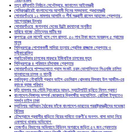
নতুন রাষ্ট্রপতি নির্বাচন সেপ্টেম্বরে, জানালেন আইনমন্ত্রী
সেমিকন্ডাক্টরেই বাংলাদেশের আগামী দিনের সম্ভাবনা: প্রধানমন্ত্রী
সোনারগাঁওয়ে ১২ মামলার আসামি ও শীর্ষ সন্ত্রাসী রাসেল আহমেদ গ্রেপ্তার ,
আগ্নেয়াস্ত্র উদ্ধার
সোনারগাঁওয়ে জগন্নাথ দেবের উল্টো রথযাত্রা অনুষ্ঠিত
হারিয়ে যাচ্ছে ঐতিহ্যের মাটির ঘর
রুপগঞ্জে এক মাসেই ধসে গেল রাস্তা, ৫০ লাখ টাকা জলে অবরুদ্ধ ৫ গ্রামের
মানুষ
সিদ্ধিরগঞ্জে পোশাককর্মী সাদিয়া হত্যায় প্রেমিক রাজ্জাক গ্রেপ্তার ও
স্বীকারোক্তি
প্রাইভেটকার চালকের মারধরে ইজিবাইক চালকের মৃত্যু
সিদ্ধিরগঞ্জে ৪ পরিবহন চাঁদাবাজ গ্রেপ্তার
সোনারগাঁওয়ে পাম্পগুলোতে গ্যাস সংকট, চরম ভোগান্তিতে সিএনজি চালিত
যানবাহনের চালক ও যাত্রী
নবনিযুক্ত নৌবাহিনী প্রধান ভাইস এডমিরাল খোন্দকার মিসবাহ উল আজীম-এর
র‍্যাংক ব্যাজ পরিধান
হুতি হামলার পর সৌদি ট্যাংকারে আগুন, স্যাটেলাইট ছবিতে মিলল প্রমাণ
বাংলাদেশ-সিঙ্গাপুর সম্পর্ক জোরদারে দ্বিপক্ষীয় সহযোগিতা, রোহিঙ্গা ইস্যুতেও
সমর্থন চাইল ঢাকা
ম্যানিলায় আসিয়ান বৈঠকের ফাঁকে বাংলাদেশ-ভারতের পররাষ্ট্রমন্ত্রীদের শুভেচ্ছা
বিনিময়
চৌদ্দগ্রামে প্রবাসীর বাড়িতে বিয়ের দাবিতে তরুণী’র অনশন, বাসা ভাড়া নিয়ে
একসাথে থাকার অভিযোগ
তেজগাঁও বিভাগের অভিযানে বিভিন্ন অপরাধে জড়িত ৫৭ জন গ্রেফতার