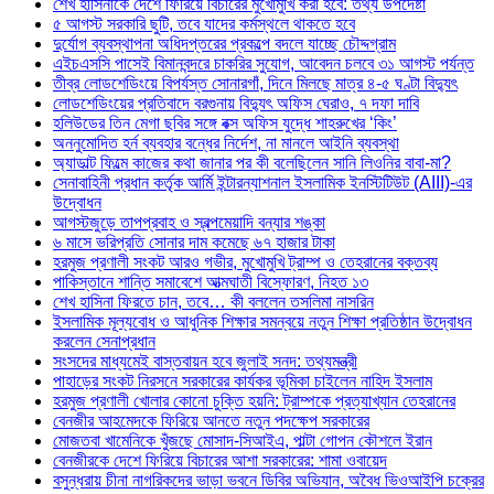
শেখ হাসিনাকে দেশে ফিরিয়ে বিচারের মুখোমুখি করা হবে: তথ্য উপদেষ্টা
৫ আগস্ট সরকারি ছুটি, তবে যাদের কর্মস্থলে থাকতে হবে
দুর্যোগ ব্যবস্থাপনা অধিদপ্তরের প্রকল্পে বদলে যাচ্ছে চৌদ্দগ্রাম
এইচএসসি পাসেই বিমানবন্দরে চাকরির সুযোগ, আবেদন চলবে ৩১ আগস্ট পর্যন্ত
তীব্র লোডশেডিংয়ে বিপর্যস্ত সোনারগাঁ, দিনে মিলছে মাত্র ৪-৫ ঘণ্টা বিদ্যুৎ
লোডশেডিংয়ের প্রতিবাদে বরগুনায় বিদ্যুৎ অফিস ঘেরাও, ৭ দফা দাবি
হলিউডের তিন মেগা ছবির সঙ্গে বক্স অফিস যুদ্ধে শাহরুখের ‘কিং’
অননুমোদিত হর্ন ব্যবহার বন্ধের নির্দেশ, না মানলে আইনি ব্যবস্থা
অ্যাডাল্ট ফিল্মে কাজের কথা জানার পর কী বলেছিলেন সানি লিওনির বাবা-মা?
সেনাবাহিনী প্রধান কর্তৃক আর্মি ইন্টারন্যাশনাল ইসলামিক ইনস্টিটিউট (AIII)-এর
উদ্বোধন
আগস্টজুড়ে তাপপ্রবাহ ও স্বল্পমেয়াদি বন্যার শঙ্কা
৬ মাসে ভরিপ্রতি সোনার দাম কমেছে ৬৭ হাজার টাকা
হরমুজ প্রণালী সংকট আরও গভীর, মুখোমুখি ট্রাম্প ও তেহরানের বক্তব্য
পাকিস্তানে শান্তি সমাবেশে আত্মঘাতী বিস্ফোরণ, নিহত ১৩
শেখ হাসিনা ফিরতে চান, তবে… কী বললেন তসলিমা নাসরিন
ইসলামিক মূল্যবোধ ও আধুনিক শিক্ষার সমন্বয়ে নতুন শিক্ষা প্রতিষ্ঠান উদ্বোধন
করলেন সেনাপ্রধান
সংসদের মাধ্যমেই বাস্তবায়ন হবে জুলাই সনদ: তথ্যমন্ত্রী
পাহাড়ের সংকট নিরসনে সরকারের কার্যকর ভূমিকা চাইলেন নাহিদ ইসলাম
হরমুজ প্রণালী খোলার কোনো চুক্তি হয়নি: ট্রাম্পকে প্রত্যাখ্যান তেহরানের
বেনজীর আহমেদকে ফিরিয়ে আনতে নতুন পদক্ষেপ সরকারের
মোজতবা খামেনিকে খুঁজছে মোসাদ-সিআইএ, পাল্টা গোপন কৌশলে ইরান
বেনজীরকে দেশে ফিরিয়ে বিচারের আশা সরকারের: শামা ওবায়েদ
বসুন্ধরায় চীনা নাগরিকদের ভাড়া ভবনে ডিবির অভিযান, অবৈধ ভিওআইপি চক্রের