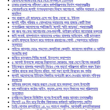
রোনালদো-জর্জিইনার বিয়ে নিয়ে বিশ্বজুড়ে তোলপাড়
ঢাকার চারপাশের নদীদূষণ রোধে কর্মপরিকল্পনার নির্দেশ প্রধানমন্ত্রীর
সোনারগাঁওয়ে জুলাই গণঅভ্যুত্থান দিবসে আলোচনা, আর্থিক সহায়তা ও দোয়া
মাহফিল
পথ হারালে এই জাদুঘরে এসে পথ খুঁজে নেবো: ড. ইউনূস
জুলাই শহীদ পরিবার ও যোদ্ধাদের সহায়তায় ব্যয় হাজার কোটি টাকা
গণতান্ত্রিক আন্দোলনের প্রতিচ্ছবি ‘জুলাই স্মৃতি জাদুঘর’: প্রধানমন্ত্রী
বহু বছর পর ফের আলোচনায় দেব-শুভশ্রী, ভাইরাল ছবিতে মাতোয়ারা ভক্তরা
জবি সংঘর্ষ: হাসপাতালে আহতদের ওপরও হামলার অভিযোগ, দায়ী ছাত্রদল
এসপি মাসুদকে উদ্দেশ করে পলাতক রায়হানের পোস্ট, গ্রেপ্তারে অভিযান
অব্যাহত
লাইভে কান্নায় ভেঙে পড়লেন জ্যোতিকা জ্যোতি, জানালেন মানসিক ও আর্থিক
সংকটের কথা
জবিতে ছাত্রদল-শিবির সংঘর্ষ, উত্তপ্ত ক্যাম্পাস
৫ আগস্ট উপলক্ষে র‌্যাবের নিরাপত্তা জোরদার, সারা দেশে বিশেষ নজরদারি
ইউক্রেনে হামলার প্রস্তুতি নিয়েও শেষ মুহূর্তে পরিকল্পনা বাতিল করল ইরান
শাকিব খানকে কথা দিলেন ববিতা, শর্ত পূরণ হলেই ফিরবেন বড় পর্দায়
জুলাই আন্দোলনের ইতিহাস বিকৃতির অপচেষ্টা রুখে দেওয়ার আহ্বান শফিকুর
রহমানের
হাসিনার বক্তব্য প্রচার করলে নেওয়া হবে ব্যবস্থা: তথ্য উপদেষ্টা
গুম প্রতিরোধে কঠোর আইন, মৃত্যুদণ্ডসহ নতুন বিধানের সড়া মন্ত্রিসভায়
অনুমোদন
চলচ্চিত্র শিল্পকে ডিজিটাল যুগের উপযোগী করার আহ্বান তথ্যমন্ত্রীর
সিলেটে ২৬ দিন ধরে নিখোঁজ বিমানবন্দর কর্মকর্তা আরিফুল্লাহ জেলিন
তৈরি পোশাক রপ্তানিতে ১৪.৭৩ শতাংশ প্রবৃদ্ধি, আশাবাদী রপ্তানিকারকরা