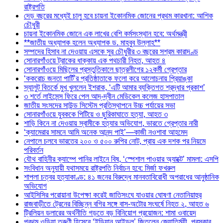
রাষ্ট্রপতি
দেড় বছরের মধ্যেই চালু হবে চায়না ইকোনমিক জোনের প্রথম কারখানা: আশিক
চৌধুরী
চায়না ইকোনমিক জোনে এক লাখের বেশি কর্মসংস্থান হবে: অর্থমন্ত্রী
**জাতীয় অধ্যাপক হলেন অধ্যাপক ড. মাহবুব উল্লাহ**
সম্পদের হিসাব না দেওয়ায় এসকে সুর চৌধুরীর ৩ বছরের সশ্রম কারাদণ্ড
সোনারগাঁওয়ে ট্রাকের ধাক্কায় এক পথচারী নিহত, আহত ৪
সোনারগাঁওয়ে মিছিলের প্রস্তুতিকালে ছাত্রলীগের ১২কর্মী গ্রেপ্তার
‘ককরোচ জনতা পার্টি’র প্রতিষ্ঠাতাকে ফলো করে আলোচনায় প্রিয়াঙ্কা
স্যালুট বিতর্কে মুখ খুললেন ইশরাক, ‘এটি আমার ব্যক্তিগত শ্রদ্ধার প্রকাশ’
৩ শর্তে লাইসেন্স ফিরে পেল আদ্-দ্বীন মেডিকেল কলেজ হাসপাতাল
জাতীয় সংসদের সাউন্ড সিস্টেম প্রতিস্থাপনে উচ্চ পর্যায়ের সভা
সোনারগাঁওয়ে যুবককে পিটিয়ে ও ছুরিকাঘাতে হত্যা, আহত ৩
শাড়ি কিনে না দেওয়ায় স্বামীকে হত্যার অভিযোগ, ভারতে গ্রেপ্তার নারী
‘ক্যামেরার সামনে আমি অনেক আনন্দ পাই’—কাজী নওশাবা আহমেদ
নেপালে চলবে ভারতের ২০০ ও ৫০০ রুপির নোট, প্রায় এক দশক পর নিয়মে
পরিবর্তন
যৌথ বাহিনীর ক্যাম্পে পানির লাইনে বিষ, ‘স্পেশাল পাওয়ার অ্যাক্টে’ মামলা: এসপি
সংবিধান অনুযায়ী যথাসময়ে রাষ্ট্রপতি নির্বাচন হবে: মির্জা ফখরুল
শাপলা চত্বর হত্যাকাণ্ড: ৪১ জনের বিরুদ্ধে মানবতাবিরোধী অপরাধের আনুষ্ঠানিক
অভিযোগ
আইসিসির পরোয়ানা উপেক্ষা করেই জাতিসংঘে যাওয়ার ঘোষণা নেতানিয়াহুর
রাজবাড়ীতে ট্রেনের বিচ্ছিন্ন বগির সঙ্গে বাস-অটোর সংঘর্ষে নিহত ২, আহত ৬
ট্রিলিয়ন ডলারের অর্থনীতি গড়তে বড় বিনিয়োগ প্রয়োজন: শামা ওবায়েদ
প্রথম ওড়িয়া তরুণী হিসেবে ‘ইন্ডিয়ান আইডল’ জিতলেন জ্যোতির্ময়ী, পুরস্কার