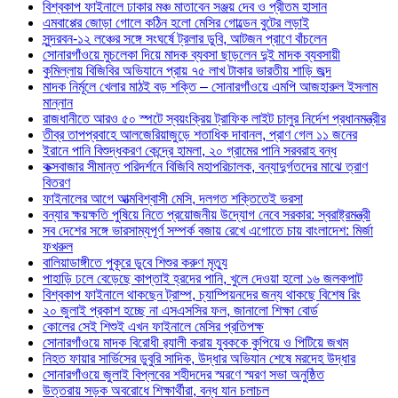
বিশ্বকাপ ফাইনালে ঢাকার মঞ্চ মাতাবেন সঞ্জয় দেব ও প্রীতম হাসান
এমবাপ্পের জোড়া গোলে কঠিন হলো মেসির গোল্ডেন বুটের লড়াই
সুন্দরবন-১২ লঞ্চের সঙ্গে সংঘর্ষে ট্রলার ডুবি, আটজন প্রাণে বাঁচলেন
সোনারগাঁওয়ে মুচলেকা দিয়ে মাদক ব্যবসা ছাড়লেন দুই মাদক ব্যবসায়ী
কুমিল্লায় বিজিবির অভিযানে প্রায় ৭৫ লাখ টাকার ভারতীয় শাড়ি জব্দ
মাদক নির্মূলে খেলার মাঠই বড় শক্তি – সোনারগাঁওয়ে এমপি আজহারুল ইসলাম
মান্নান
রাজধানীতে আরও ৫০ স্পটে স্বয়ংক্রিয় ট্রাফিক লাইট চালুর নির্দেশ প্রধানমন্ত্রীর
তীব্র তাপপ্রবাহে আলজেরিয়াজুড়ে শতাধিক দাবানল, প্রাণ গেল ১১ জনের
ইরানে পানি বিশুদ্ধকরণ কেন্দ্রে হামলা, ২০ গ্রামের পানি সরবরাহ বন্ধ
কক্সবাজার সীমান্ত পরিদর্শনে বিজিবি মহাপরিচালক, বন্যাদুর্গতদের মাঝে ত্রাণ
বিতরণ
ফাইনালের আগে আত্মবিশ্বাসী মেসি, দলগত শক্তিতেই ভরসা
বন্যার ক্ষয়ক্ষতি পুষিয়ে নিতে প্রয়োজনীয় উদ্যোগ নেবে সরকার: স্বরাষ্ট্রমন্ত্রী
সব দেশের সঙ্গে ভারসাম্যপূর্ণ সম্পর্ক বজায় রেখে এগোতে চায় বাংলাদেশ: মির্জা
ফখরুল
বালিয়াডাঙ্গীতে পুকূরে ডুবে শিশুর করুণ মৃত্যু
পাহাড়ি ঢলে বেড়েছে কাপ্তাই হ্রদের পানি, খুলে দেওয়া হলো ১৬ জলকপাট
বিশ্বকাপ ফাইনালে থাকছেন ট্রাম্প, চ্যাম্পিয়নদের জন্য থাকছে বিশেষ রিং
২০ জুলাই প্রকাশ হচ্ছে না এসএসসির ফল, জানালো শিক্ষা বোর্ড
কোলের সেই শিশুই এখন ফাইনালে মেসির প্রতিপক্ষ
সোনারগাঁওয়ে মাদক বিরোধী র‌্যালী করায় যুবককে কুপিয়ে ও পিটিয়ে জখম
নিহত ফায়ার সার্ভিসের ডুবুরি সাদিক, উদ্ধার অভিযান শেষে মরদেহ উদ্ধার
সোনারগাঁওয়ে জুলাই বিপ্লবের শহীদদের স্মরণে স্মরণ সভা অনুষ্ঠিত
উত্তরায় সড়ক অবরোধে শিক্ষার্থীরা, বন্ধ যান চলাচল