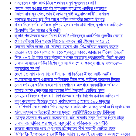
এমবোলোর লাল কার্ড নিয়ে প্রথমবার মুখ খুললেন রেফারি
মেয়াদ শেষ হওয়ার আগেই ন্যাশনাল ব্যাংকের এমডির পদত্যাগ
‘আগে যারা ঘুষ খেত, তারাই এখন জুলাই আন্দোলনকারী’ : ফখরুল
অবসরে যাওয়ার দুই দিন আগে পুলিশ কর্মকর্তার মরদেহ উদ্ধার
খাবার দিতে দেরি, ভাবিকে কুপিয়ে হত্যার পর মাথা গাছে ঝুলানোর অভিযোগ
ডিএমপির তিন থানার ওসি বদলি
জুলাই পদযাত্রায় অংশ নিতে সিলেটে পৌঁছেছেন এনসিপির কেন্দ্রীয় নেতারা
সোনারগাঁওয়ে তিন গ্রামে শিয়ালের কামড়ে নারী,শিশুসহ আহত ১৫
দুদকের সচিব হলেন মো. সাইদুর রহমান খান, পিএসসিতে ফজলুর রহমান
তারেক রহমানকে স্বাগত জানাতে প্রস্তুত ভারত, জানালেন দীনেশ ত্রিবেদী
দিনে ১৮ ঘণ্টা কাজ করে দৃষ্টান্ত স্থাপন করেছেন প্রধানমন্ত্রী: মির্জা ফখরুল
ঢাকায় আসছেন মার্কিন বিশেষ দূত সার্জিও গোর, গুরুত্ব পাচ্ছে বাংলাদেশ–
যুক্তরাষ্ট্র সম্পর্ক
দেশে ৪৫ লাখ মামলা বিচারাধীন, বড় পরিবর্তনের ইঙ্গিত আইনমন্ত্রীর
বাংলাদেশের নতুন ওয়ানডে অধিনায়ক লিটন দাস, দায়িত্ব হারালেন মিরাজ
সোনারগাঁওয়ে খাসির মাংসে পানি মেশানোর অপরাধে ব্যবসায়ীকে জরিমানা
যশোর থেকে গ্রেপ্তার চট্টগ্রামের শীর্ষ ‘সন্ত্রাসী’ ডেভিড ইমন
সোহমের বিরুদ্ধে প্রতারণা, বিশ্বাসভঙ্গ ও প্রাণনাশের হুমকির অভিযোগ
বন্ধ কারখানায় ফিরেছে প্রাণ, কর্মসংস্থান ৩ হাজার ৫০০ মানুষের
ঢাবি শিক্ষার্থীকে উদ্ধারে গিয়ে হেনস্তার অভিযোগ ডাকসু নেতা এ বি জুবায়েরের
হঠাৎ অসুস্থ অভিনেত্রী মেঘলা মুক্তা, আইসিইউতে চলছে চিকিৎসা
যৌতুক মামলার পর এবার আত্মহত্যার চেষ্টা মামলায় নতুন বিপাকে প্রিন্স মামুন
ঢাকায় বড় ভূমিকম্পের শঙ্কা, প্রস্তুতি ও পরিকল্পনায় বড় ঘাটতি
ভারতে পালানোর পথে গ্রেপ্তার চট্টগ্রামের শীর্ষ সন্ত্রাসী ডেভিড ইমন
জিপিএইচ ইস্পাতকে ৫ কোটি টাকা জরিমানা, জুলাই যোদ্ধাদের কল্যাণে ব্যয়ের