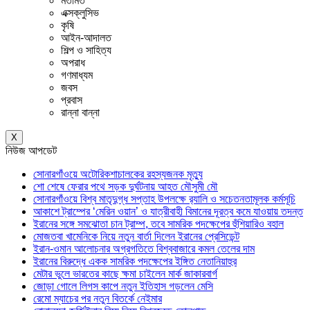
মতামত
এক্সক্লুসিভ
কৃষি
আইন-আদালত
শিল্প ও সাহিত্য
অপরাধ
গণমাধ্যম
জবস
প্রবাস
রান্না বান্না
X
নিউজ আপডেট
সোনারগাঁওয়ে অটোরিকশাচালকের রহস্যজনক মৃত্যু
শো শেষে ফেরার পথে সড়ক দুর্ঘটনায় আহত মৌসুমী মৌ
সোনারগাঁওয়ে বিশ্ব মাতৃদুগ্ধ সপ্তাহ উপলক্ষে র‍্যালি ও সচেতনতামূলক কর্মসূচি
আকাশে ট্রাম্পের ‘মেরিন ওয়ান’ ও যাত্রীবাহী বিমানের দূরত্ব কমে যাওয়ায় তদন্ত
ইরানের সঙ্গে সমঝোতা চান ট্রাম্প, তবে সামরিক পদক্ষেপের হুঁশিয়ারিও বহাল
মোজতবা খামেনিকে নিয়ে নতুন বার্তা দিলেন ইরানের প্রেসিডেন্ট
ইরান-ওমান আলোচনার অগ্রগতিতে বিশ্ববাজারে কমল তেলের দাম
ইরানের বিরুদ্ধে একক সামরিক পদক্ষেপের ইঙ্গিত নেতানিয়াহুর
মেটার ভুলে ভারতের কাছে ক্ষমা চাইলেন মার্ক জাকারবার্গ
জোড়া গোলে লিগস কাপে নতুন ইতিহাস গড়লেন মেসি
রেমো ম্যাচের পর নতুন বিতর্কে নেইমার