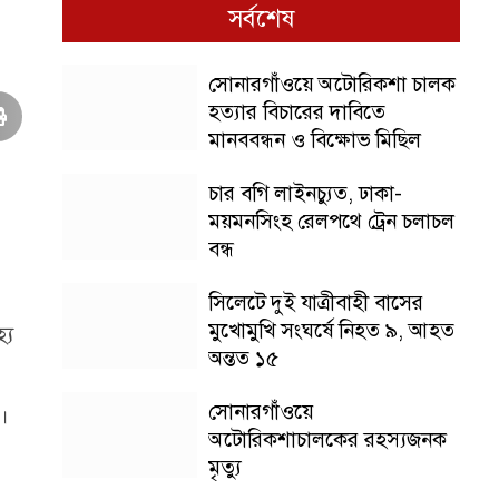
সর্বশেষ
সোনারগাঁওয়ে অটোরিকশা চালক
হত্যার বিচারের দাবিতে
মানববন্ধন ও বিক্ষোভ মিছিল
চার বগি লাইনচ্যুত, ঢাকা-
ময়মনসিংহ রেলপথে ট্রেন চলাচল
বন্ধ
সিলেটে দুই যাত্রীবাহী বাসের
মুখোমুখি সংঘর্ষে নিহত ৯, আহত
্য
অন্তত ১৫
সোনারগাঁওয়ে
।
অটোরিকশাচালকের রহস্যজনক
মৃত্যু