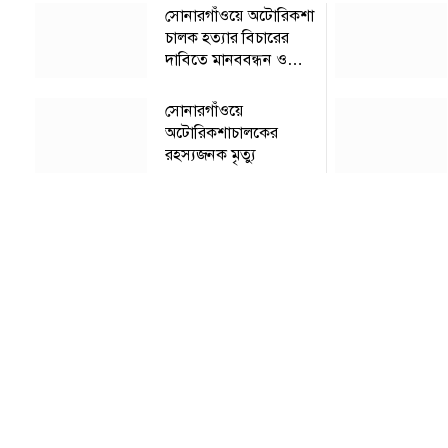
সোনারগাঁওয়ে অটোরিকশা
চালক হত্যার বিচারের
দাবিতে মানববন্ধন ও
বিক্ষোভ মিছিল
সোনারগাঁওয়ে
অটোরিকশাচালকের
রহস্যজনক মৃত্যু