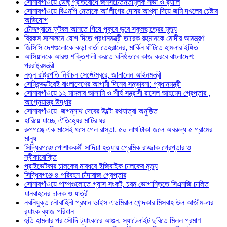
সোনারগাঁওয়ে ডেঙ্গু প্রতিরোধে জনসচেতনতামূলক সভা ও র‍্যালি
সোনারগাঁওয়ে বিএনপি নেতাকে আ’লীগের দোষর আখ্যা দিয়ে জমি দখলের চেষ্টার
অভিযোগ
চৌদ্দগ্রামে ফুটবল আনতে গিয়ে পুকুরে ডুবে স্কুলছাত্রের মৃত্যু
ব্রিকস সম্মেলনে যোগ দিতে প্রধানমন্ত্রী তারেক রহমানকে মোদীর আমন্ত্রণ
জিসিসি দেশগুলোকে কড়া বার্তা তেহরানের, মার্কিন ঘাঁটিতে হামলার ইঙ্গিত
আসিয়ানকে আরও শক্তিশালী করতে ঘনিষ্ঠভাবে কাজ করবে বাংলাদেশ:
পররাষ্ট্রমন্ত্রী
নতুন রাষ্ট্রপতি নির্বাচন সেপ্টেম্বরে, জানালেন আইনমন্ত্রী
সেমিকন্ডাক্টরেই বাংলাদেশের আগামী দিনের সম্ভাবনা: প্রধানমন্ত্রী
সোনারগাঁওয়ে ১২ মামলার আসামি ও শীর্ষ সন্ত্রাসী রাসেল আহমেদ গ্রেপ্তার ,
আগ্নেয়াস্ত্র উদ্ধার
সোনারগাঁওয়ে জগন্নাথ দেবের উল্টো রথযাত্রা অনুষ্ঠিত
হারিয়ে যাচ্ছে ঐতিহ্যের মাটির ঘর
রুপগঞ্জে এক মাসেই ধসে গেল রাস্তা, ৫০ লাখ টাকা জলে অবরুদ্ধ ৫ গ্রামের
মানুষ
সিদ্ধিরগঞ্জে পোশাককর্মী সাদিয়া হত্যায় প্রেমিক রাজ্জাক গ্রেপ্তার ও
স্বীকারোক্তি
প্রাইভেটকার চালকের মারধরে ইজিবাইক চালকের মৃত্যু
সিদ্ধিরগঞ্জে ৪ পরিবহন চাঁদাবাজ গ্রেপ্তার
সোনারগাঁওয়ে পাম্পগুলোতে গ্যাস সংকট, চরম ভোগান্তিতে সিএনজি চালিত
যানবাহনের চালক ও যাত্রী
নবনিযুক্ত নৌবাহিনী প্রধান ভাইস এডমিরাল খোন্দকার মিসবাহ উল আজীম-এর
র‍্যাংক ব্যাজ পরিধান
হুতি হামলার পর সৌদি ট্যাংকারে আগুন, স্যাটেলাইট ছবিতে মিলল প্রমাণ