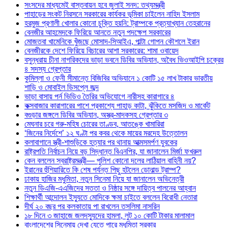
সংসদের মাধ্যমেই বাস্তবায়ন হবে জুলাই সনদ: তথ্যমন্ত্রী
পাহাড়ের সংকট নিরসনে সরকারের কার্যকর ভূমিকা চাইলেন নাহিদ ইসলাম
হরমুজ প্রণালী খোলার কোনো চুক্তি হয়নি: ট্রাম্পকে প্রত্যাখ্যান তেহরানের
বেনজীর আহমেদকে ফিরিয়ে আনতে নতুন পদক্ষেপ সরকারের
মোজতবা খামেনিকে খুঁজছে মোসাদ-সিআইএ, পাল্টা গোপন কৌশলে ইরান
বেনজীরকে দেশে ফিরিয়ে বিচারের আশা সরকারের: শামা ওবায়েদ
বসুন্ধরায় চীনা নাগরিকদের ভাড়া ভবনে ডিবির অভিযান, অবৈধ ভিওআইপি চক্রের
৪ সদস্য গ্রেপ্তার
কুমিল্লা ও ফেনী সীমান্তে বিজিবির অভিযানে ১ কোটি ১৫ লাখ টাকার ভারতীয়
শাড়ি ও মোবাইল ডিসপ্লে জব্দ
ভাড়া বাসায় পর্ন ভিডিও তৈরির অভিযোগে নারীসহ কারাগারে ৪
কক্সবাজার কারাগারের পাশে প্রকাশ্যে পাহাড় কাটা, ঝুঁকিতে মসজিদ ও মার্কেট
বগুড়ার জঙ্গলে ডিবির অভিযান, অস্ত্র-মাদকসহ গ্রেপ্তার ৩
মেঘনার চরে গরু-মহিষ চোরের তাণ্ডব, আতঙ্কে খামারিরা
‘জিনের নির্দেশে’ ১২ ঘণ্টা পর কবর থেকে মায়ের মরদেহ উত্তোলন
কলাবাগানে স্ত্রী-শাশুড়িকে হত্যার পর থানায় আত্মসমর্পণ যুবকের
রাষ্ট্রপতি নির্বাচন নিয়ে বড় সিদ্ধান্ত বিএনপির, যা জানালেন মির্জা ফখরুল
কেন বললেন স্বরাষ্ট্রমন্ত্রী— পুলিশ কোনো দলের লাঠিয়াল বাহিনী নয়?
ইরানের হুঁশিয়ারিতে কি শেষ পর্যন্ত পিছু হটলেন ডোনাল্ড ট্রাম্প?
ঢাকায় হাজির মধুমিতা, নতুন সিনেমা নিয়ে যা জানালেন অভিনেত্রী
নতুন ডিএজি-এএজিদের সততা ও নিষ্ঠার সঙ্গে দায়িত্ব পালনের আহ্বান
শিক্ষার্থী আন্দোলন ইস্যুতে মোদিকে ক্ষমা চাইতে বললেন বিরোধী নেতারা
দীর্ঘ ২০ বছর পর কলকাতায় পা রাখলেন তসলিমা নাসরিন
১৮ দিনে ৩ জাহাজে জলদস্যুদের হামলা, লুট ১০ কোটি টাকার মালামাল
বাংলাদেশের সিনেমায় দেখা যেতে পারে মধুমিতা সরকার