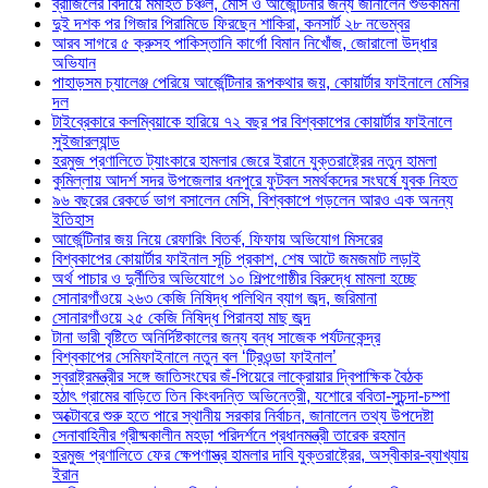
ব্রাজিলের বিদায়ে মর্মাহত চঞ্চল, মেসি ও আর্জেন্টিনার জন্য জানালেন শুভকামনা
দুই দশক পর গিজার পিরামিডে ফিরছেন শাকিরা, কনসার্ট ২৮ নভেম্বর
আরব সাগরে ৫ ক্রুসহ পাকিস্তানি কার্গো বিমান নিখোঁজ, জোরালো উদ্ধার
অভিযান
পাহাড়সম চ্যালেঞ্জ পেরিয়ে আর্জেন্টিনার রূপকথার জয়, কোয়ার্টার ফাইনালে মেসির
দল
টাইব্রেকারে কলম্বিয়াকে হারিয়ে ৭২ বছর পর বিশ্বকাপের কোয়ার্টার ফাইনালে
সুইজারল্যান্ড
হরমুজ প্রণালিতে ট্যাংকারে হামলার জেরে ইরানে যুক্তরাষ্ট্রের নতুন হামলা
কুমিল্লায় আদর্শ সদর উপজেলার ধনপুরে ফুটবল সমর্থকদের সংঘর্ষে যুবক নিহত
৯৬ বছরের রেকর্ডে ভাগ বসালেন মেসি, বিশ্বকাপে গড়লেন আরও এক অনন্য
ইতিহাস
আর্জেন্টিনার জয় নিয়ে রেফারিং বিতর্ক, ফিফায় অভিযোগ মিসরের
বিশ্বকাপের কোয়ার্টার ফাইনাল সূচি প্রকাশ, শেষ আটে জমজমাট লড়াই
অর্থ পাচার ও দুর্নীতির অভিযোগে ১০ শিল্পগোষ্ঠীর বিরুদ্ধে মামলা হচ্ছে
সোনারগাঁওয়ে ২৬৩ কেজি নিষিদ্ধ পলিথিন ব্যাগ জব্দ, জরিমানা
সোনারগাঁওয়ে ২৫ কেজি নিষিদ্ধ পিরানহা মাছ জব্দ
টানা ভারী বৃষ্টিতে অনির্দিষ্টকালের জন্য বন্ধ সাজেক পর্যটনকেন্দ্র
বিশ্বকাপের সেমিফাইনালে নতুন বল ‘ট্রিওন্ডা ফাইনাল’
স্বরাষ্ট্রমন্ত্রীর সঙ্গে জাতিসংঘের জঁ-পিয়েরে লাক্রোয়ার দ্বিপাক্ষিক বৈঠক
হঠাৎ গ্রামের বাড়িতে তিন কিংবদন্তি অভিনেত্রী, যশোরে ববিতা-সুচন্দা-চম্পা
অক্টোবরে শুরু হতে পারে স্থানীয় সরকার নির্বাচন, জানালেন তথ্য উপদেষ্টা
সেনাবাহিনীর গ্রীষ্মকালীন মহড়া পরিদর্শনে প্রধানমন্ত্রী তারেক রহমান
হরমুজ প্রণালিতে ফের ক্ষেপণাস্ত্র হামলার দাবি যুক্তরাষ্ট্রের, অস্বীকার-ব্যাখ্যায়
ইরান