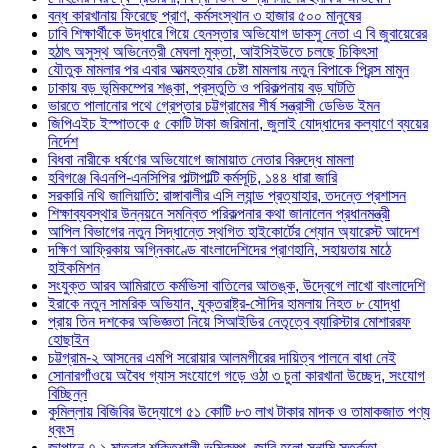
বন্ধ কারখানায় ফিরেছে প্রাণ, কর্মসংস্থান ৩ হাজার ৫০০ মানুষের
ঢাবি শিক্ষার্থীকে উদ্ধারে গিয়ে হেনস্তার অভিযোগ ডাকসু নেতা এ বি জুবায়েরের
হঠাৎ অসুস্থ অভিনেত্রী মেঘলা মুক্তা, আইসিইউতে চলছে চিকিৎসা
যৌতুক মামলার পর এবার আত্মহত্যার চেষ্টা মামলায় নতুন বিপাকে প্রিন্স মামুন
ঢাকায় বড় ভূমিকম্পের শঙ্কা, প্রস্তুতি ও পরিকল্পনায় বড় ঘাটতি
ভারতে পালানোর পথে গ্রেপ্তার চট্টগ্রামের শীর্ষ সন্ত্রাসী ডেভিড ইমন
জিপিএইচ ইস্পাতকে ৫ কোটি টাকা জরিমানা, জুলাই যোদ্ধাদের কল্যাণে ব্যয়ের
নির্দেশ
বিধবা নারীকে ধর্ষণের অভিযোগে জামায়াত নেতার বিরুদ্ধে মামলা
হবিগঞ্জে বিএনপি-এনসিপির পাল্টাপাল্টি কর্মসূচি, ১৪৪ ধারা জারি
সরকারি নথি জালিয়াতি: রাঙ্গাবালীর এসি ল্যান্ড প্রত্যাহার, তদন্তে প্রশাসন
শিক্ষাব্যবস্থার উন্নয়নে সমন্বিত পরিকল্পনার কথা জানালেন প্রধানমন্ত্রী
আপিল বিভাগের নতুন সিদ্ধান্তে স্থগিত হাইকোর্টের শ্যোন অ্যারেস্ট আদেশ
দক্ষিণ আফ্রিকায় অগ্নিকাণ্ডে বাংলাদেশিদের প্রাণহানি, সহায়তায় মাঠে
হাইকমিশন
সংযুক্ত আরব আমিরাতে কর্মভিসা বাতিলের আতঙ্ক, উদ্বেগে লাখো বাংলাদেশি
ইরাকে নতুন সামরিক অভিযান, যুক্তরাষ্ট্র-সৌদির হামলায় নিহত ৮ যোদ্ধা
প্রায় তিন দশকের অভিজ্ঞতা নিয়ে সিআইডির নেতৃত্বে ব্যারিস্টার মোশাররফ
হোছাইন
চট্টগ্রাম-২ আসনের এমপি সরোয়ার আলমগীরের দায়িত্ব পালনে বাধা নেই
সোনারগাঁওয়ে অবৈধ গ্যাস সংযোগে গড়ে ওঠা ৩ চুনা কারখানা উচ্ছেদ, সংযোগ
বিচ্ছিন্ন
কুমিল্লায় বিজিবির উদ্যোগে ৫১ কোটি ৮৩ লাখ টাকার মাদক ও তামাকজাত পণ্য
ধ্বংস
জাপানে ৭.১ মাত্রার শক্তিশালী ভূমিকম্প, জারি হলো সুনামি সতর্কতা