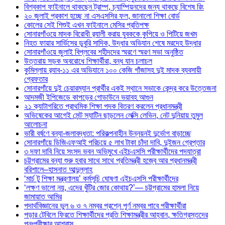
বিশ্বকাপ ফাইনালে থাকছেন ট্রাম্প, চ্যাম্পিয়নদের জন্য থাকছে বিশেষ রিং
২০ জুলাই প্রকাশ হচ্ছে না এসএসসির ফল, জানালো শিক্ষা বোর্ড
কোলের সেই শিশুই এখন ফাইনালে মেসির প্রতিপক্ষ
সোনারগাঁওয়ে মাদক বিরোধী র‌্যালী করায় যুবককে কুপিয়ে ও পিটিয়ে জখম
নিহত ফায়ার সার্ভিসের ডুবুরি সাদিক, উদ্ধার অভিযান শেষে মরদেহ উদ্ধার
সোনারগাঁওয়ে জুলাই বিপ্লবের শহীদদের স্মরণে স্মরণ সভা অনুষ্ঠিত
উত্তরায় সড়ক অবরোধে শিক্ষার্থীরা, বন্ধ যান চলাচল
কুমিল্লায় র‍্যাব-১১ এর অভিযানে ১০০ কেজি গাঁজাসহ দুই মাদক ব্যবসায়ী
গ্রেফতার
সোনারগাঁয়ে দুই চেয়ারম্যান প্রার্থীর একই স্থানে সভাকে কেন্দ্র করে উত্তেজনা
আদমজী ইপিজেডে কাপড়ের গোডাউনে ভয়াবহ আগুন
২১ ক্যাটাগরিতে প্রাথমিক শিক্ষা পদক বিতরণ করলেন প্রধানমন্ত্রী
অভিষেকের আগেই সেন্ট স্যাটিন ছাড়লেন লেক্সি লেভিন, নেট দুনিয়ায় তুমুল
আলোচনা
ভারী বর্ষণে বন্যা-জলাবদ্ধতা: পরিকল্পনাহীন উন্নয়নই দুর্ভোগ বাড়াচ্ছে
সোনারগাঁয়ে ডিজিএফআই পরিচয়ে ৫ লাখ টাকা চাঁদা দাবি, দুইজন গ্রেপ্তার
৩ দফা দাবি নিয়ে সংসদ ভবন অভিমুখে এইচএসসি পরীক্ষার্থীদের পদযাত্রা
চট্টগ্রামের বন্যা শুরু হবার সাথে সাথে প্রতিমন্ত্রী হজ্বে আর প্রধানমন্ত্রী
বরিশালে–হাসনাত আব্দুল্লাহ
‘মার্চ টু শিক্ষা মন্ত্রণালয়’ কর্মসূচি ঘোষণা এইচএসসি পরীক্ষার্থীদের
‘লক্ষণ ভালো নয়, এদের খুঁটির জোর কোথায়?’— চট্টগ্রামের হামলা নিয়ে
জামায়াত আমির
পদার্থবিজ্ঞানের ভুল ৬ ও ৭ নম্বর প্রশ্নে পূর্ণ নম্বর পাবে পরীক্ষার্থীরা
পড়ার টেবিলে ফিরতে শিক্ষার্থীদের প্রতি শিক্ষামন্ত্রীর আহ্বান, ক্ষতিগ্রস্তদের
পুনঃপরীক্ষার আশ্বাস