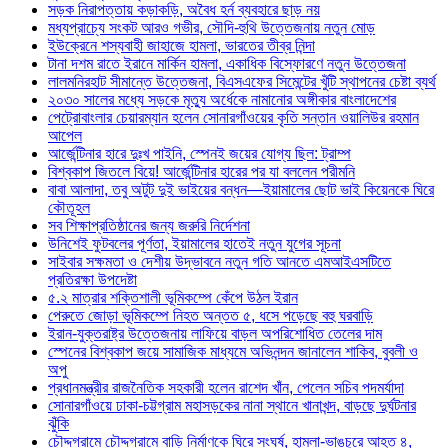
সড়ক নিরাপত্তায় কড়াকড়ি, অবৈধ হর্ন ব্যবহারে ছাড় নয়
মধ্যপ্রাচ্যে সংকট আরও গভীর, সৌদি-হুথি উত্তেজনায় নতুন মোড়
ইউক্রেনে শস্যবাহী জাহাজে হামলা, ভারতের তীব্র নিন্দা
টানা দশম রাতে ইরানে মার্কিন হামলা, একাধিক বিস্ফোরণে নতুন উত্তেজনা
লালমনিরহাট সীমান্তে উত্তেজনা, বিএসএফের সিমেন্টের খুঁটি স্থাপনের চেষ্টা ব্যর্থ
২০৩০ সালের মধ্যে সড়কে মৃত্যু অর্ধেকে নামানোর অঙ্গীকার বাংলাদেশের
পেট্রোবাংলার চেয়ারম্যান হলেন সোনারগাঁওয়ের কৃতি সন্তান ওয়ালিউর রহমান
আপেল
আর্জেন্টিনার হারে দুঃখ পাইনি, স্পেনই জয়ের যোগ্য ছিল: ট্রাম্প
বিশ্বকাপ জিতলে বিয়ে! আর্জেন্টিনার হারের পর যা বললেন পরীমনি
বাবা আলাদা, তবু অটুট দুই ভাইয়ের বন্ধন—ইয়ামালের ছোট ভাই কিয়েনকে ঘিরে
কৌতূহল
সব শিক্ষাপ্রতিষ্ঠানের জন্য জরুরি নির্দেশনা
উনিশেই ফুটবলের পূর্ণতা, ইয়ামালের হাতেই নতুন যুগের সূচনা
সাইবার সক্ষমতা ও দেশীয় উদ্ভাবনে নতুন গতি আনতে এমআইএসটিতে
প্রতিরক্ষা উপদেষ্টা
৫.২ মাত্রার শক্তিশালী ভূমিকম্পে কেঁপে উঠল ইরান
পেরুতে জোড়া ভূমিকম্পে নিহত অন্তত ৫, ধসে পড়েছে বহু ঘরবাড়ি
ইরান-যুক্তরাষ্ট্র উত্তেজনায় লাফিয়ে বাড়ল অপরিশোধিত তেলের দাম
স্পেনের বিশ্বকাপ জয়ে সামাজিক মাধ্যমে অভিনন্দন জানালেন শাকিব, বুবলী ও
অপু
প্রধানমন্ত্রীর রাজনৈতিক সহকারী হলেন রাশেদ খাঁন, পেলেন সচিব পদমর্যাদা
সোনারগাঁওয়ে ঢাকা-চট্টগ্রাম মহাসড়কের নানা স্থানে খানাখন্দ, বাড়ছে দুর্ঘটনার
ঝুঁকি
চৌদ্দগ্রামে চৌদ্দগ্রামে বাড়ি নির্মাণকে ঘিরে সংঘর্ষ, হামলা-ভাঙচুরে আহত ৪,