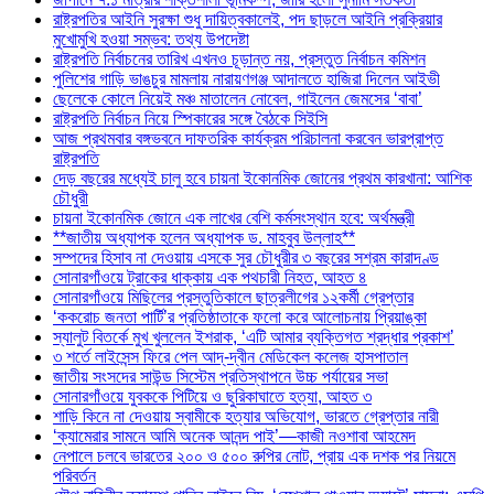
রাষ্ট্রপতির আইনি সুরক্ষা শুধু দায়িত্বকালেই, পদ ছাড়লে আইনি প্রক্রিয়ার
মুখোমুখি হওয়া সম্ভব: তথ্য উপদেষ্টা
রাষ্ট্রপতি নির্বাচনের তারিখ এখনও চূড়ান্ত নয়, প্রস্তুত নির্বাচন কমিশন
পুলিশের গাড়ি ভাঙচুর মামলায় নারায়ণগঞ্জ আদালতে হাজিরা দিলেন আইভী
ছেলেকে কোলে নিয়েই মঞ্চ মাতালেন নোবেল, গাইলেন জেমসের ‘বাবা’
রাষ্ট্রপতি নির্বাচন নিয়ে স্পিকারের সঙ্গে বৈঠকে সিইসি
আজ প্রথমবার বঙ্গভবনে দাফতরিক কার্যক্রম পরিচালনা করবেন ভারপ্রাপ্ত
রাষ্ট্রপতি
দেড় বছরের মধ্যেই চালু হবে চায়না ইকোনমিক জোনের প্রথম কারখানা: আশিক
চৌধুরী
চায়না ইকোনমিক জোনে এক লাখের বেশি কর্মসংস্থান হবে: অর্থমন্ত্রী
**জাতীয় অধ্যাপক হলেন অধ্যাপক ড. মাহবুব উল্লাহ**
সম্পদের হিসাব না দেওয়ায় এসকে সুর চৌধুরীর ৩ বছরের সশ্রম কারাদণ্ড
সোনারগাঁওয়ে ট্রাকের ধাক্কায় এক পথচারী নিহত, আহত ৪
সোনারগাঁওয়ে মিছিলের প্রস্তুতিকালে ছাত্রলীগের ১২কর্মী গ্রেপ্তার
‘ককরোচ জনতা পার্টি’র প্রতিষ্ঠাতাকে ফলো করে আলোচনায় প্রিয়াঙ্কা
স্যালুট বিতর্কে মুখ খুললেন ইশরাক, ‘এটি আমার ব্যক্তিগত শ্রদ্ধার প্রকাশ’
৩ শর্তে লাইসেন্স ফিরে পেল আদ্-দ্বীন মেডিকেল কলেজ হাসপাতাল
জাতীয় সংসদের সাউন্ড সিস্টেম প্রতিস্থাপনে উচ্চ পর্যায়ের সভা
সোনারগাঁওয়ে যুবককে পিটিয়ে ও ছুরিকাঘাতে হত্যা, আহত ৩
শাড়ি কিনে না দেওয়ায় স্বামীকে হত্যার অভিযোগ, ভারতে গ্রেপ্তার নারী
‘ক্যামেরার সামনে আমি অনেক আনন্দ পাই’—কাজী নওশাবা আহমেদ
নেপালে চলবে ভারতের ২০০ ও ৫০০ রুপির নোট, প্রায় এক দশক পর নিয়মে
পরিবর্তন