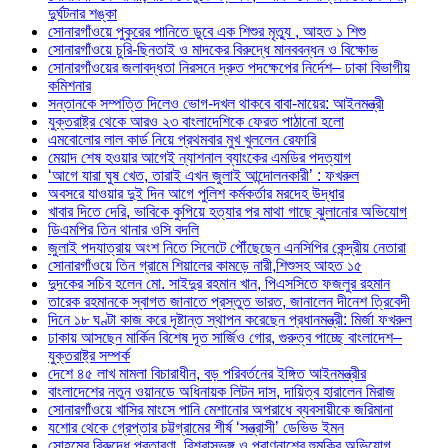
দুর্ঘটনার শঙ্কা
সোনারগাঁওয়ে পুকুরের পানিতে ডুবে এক শিশুর মৃত্যু , আহত ১ শিশু
সোনারগাঁওয়ে চুরি-ছিনতাই ও মাদকের বিরুদ্ধে মানববন্ধন ও বিক্ষোভ
সোনারগাঁওয়ের জলাবদ্ধতা নিরসনে দ্রুত পদক্ষেপের নির্দেশ– ঢাকা বিভাগীয়
কমিশনার
সন্তানকে সম্পত্তি দিলেও ভোগ-দখল থাকবে বাবা-মায়ের: আইনমন্ত্রী
যুক্তরাষ্ট্র থেকে আরও ২৩ বাংলাদেশিকে ফেরত পাঠানো হলো
এমবোলোর লাল কার্ড নিয়ে প্রথমবার মুখ খুললেন রেফারি
মেয়াদ শেষ হওয়ার আগেই ন্যাশনাল ব্যাংকের এমডির পদত্যাগ
‘আগে যারা ঘুষ খেত, তারাই এখন জুলাই আন্দোলনকারী’ : ফখরুল
অবসরে যাওয়ার দুই দিন আগে পুলিশ কর্মকর্তার মরদেহ উদ্ধার
খাবার দিতে দেরি, ভাবিকে কুপিয়ে হত্যার পর মাথা গাছে ঝুলানোর অভিযোগ
ডিএমপির তিন থানার ওসি বদলি
জুলাই পদযাত্রায় অংশ নিতে সিলেটে পৌঁছেছেন এনসিপির কেন্দ্রীয় নেতারা
সোনারগাঁওয়ে তিন গ্রামে শিয়ালের কামড়ে নারী,শিশুসহ আহত ১৫
দুদকের সচিব হলেন মো. সাইদুর রহমান খান, পিএসসিতে ফজলুর রহমান
তারেক রহমানকে স্বাগত জানাতে প্রস্তুত ভারত, জানালেন দীনেশ ত্রিবেদী
দিনে ১৮ ঘণ্টা কাজ করে দৃষ্টান্ত স্থাপন করেছেন প্রধানমন্ত্রী: মির্জা ফখরুল
ঢাকায় আসছেন মার্কিন বিশেষ দূত সার্জিও গোর, গুরুত্ব পাচ্ছে বাংলাদেশ–
যুক্তরাষ্ট্র সম্পর্ক
দেশে ৪৫ লাখ মামলা বিচারাধীন, বড় পরিবর্তনের ইঙ্গিত আইনমন্ত্রীর
বাংলাদেশের নতুন ওয়ানডে অধিনায়ক লিটন দাস, দায়িত্ব হারালেন মিরাজ
সোনারগাঁওয়ে খাসির মাংসে পানি মেশানোর অপরাধে ব্যবসায়ীকে জরিমানা
যশোর থেকে গ্রেপ্তার চট্টগ্রামের শীর্ষ ‘সন্ত্রাসী’ ডেভিড ইমন
সোহমের বিরুদ্ধে প্রতারণা, বিশ্বাসভঙ্গ ও প্রাণনাশের হুমকির অভিযোগ