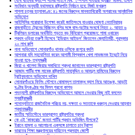
যৌথ বাহিনীর ক্যাম্পে পানির লাইনে বিষ, ‘স্পেশাল পাওয়ার অ্যাক্টে’ মামলা: এসপি
সংবিধান অনুযায়ী যথাসময়ে রাষ্ট্রপতি নির্বাচন হবে: মির্জা ফখরুল
শাপলা চত্বর হত্যাকাণ্ড: ৪১ জনের বিরুদ্ধে মানবতাবিরোধী অপরাধের আনুষ্ঠানিক
অভিযোগ
আইসিসির পরোয়ানা উপেক্ষা করেই জাতিসংঘে যাওয়ার ঘোষণা নেতানিয়াহুর
রাজবাড়ীতে ট্রেনের বিচ্ছিন্ন বগির সঙ্গে বাস-অটোর সংঘর্ষে নিহত ২, আহত ৬
ট্রিলিয়ন ডলারের অর্থনীতি গড়তে বড় বিনিয়োগ প্রয়োজন: শামা ওবায়েদ
প্রথম ওড়িয়া তরুণী হিসেবে ‘ইন্ডিয়ান আইডল’ জিতলেন জ্যোতির্ময়ী, পুরস্কার
২০ লাখ রুপি
নানা অভিযোগে সোনারগাঁও থানার ওসিকে রংপুরে বদলি
আপনারা যদি সহযোগিতা করেন আগামী বিশ্বকাপ খেলা লাভজনক ইভেন্টে নিয়ে
যাওয়া হবে- তথ্যমন্ত্রী
জিয়া ও খালেদা জিয়ার সমাধিতে শ্রদ্ধা জানালেন ভারপ্রাপ্ত রাষ্ট্রপতি
আজাদ পার্টির পক্ষ সাবেক রাষ্ট্রপতি সাহাবুদ্দিন ও আবদুল হামিদের বিরুদ্ধে
ট্রাইব্যুনালে অভিযোগ দাখিল
সোনারগাঁওয়ে ফিলিং স্টেশনে বোমাসদৃশ তালাবদ্ধ ব্যাগ নিয়ে আতঙ্ক, আড়াই
ঘণ্টার উৎকণ্ঠার পর মিলল পুরনো কাপড়
পদত্যাগী রাষ্ট্রপতির বিরুদ্ধে অভিযোগে আমলে নেওয়ার কিছু নাই বললেন
স্বরাষ্ট্রমন্ত্রী
পদোন্নতিতে রাজনৈতিক পরিচয় নয়, দক্ষতা ও সততাকে গুরুত্ব দেওয়ার আহ্বান
প্রধানমন্ত্রীর
জাতীয় স্মৃতিসৌধে ভারপ্রাপ্ত রাষ্ট্রপতির শ্রদ্ধা
কে এই ‘কাকরোচ’ জনতা পার্টির প্রধান অভিজিৎ দীপকে?
ইরানে হামলা ও আলোচনা একসঙ্গে চালাতে চান ট্রাম্প
ভারতের শিক্ষা মন্ত্রণালয়ের দায়িত্বে প্রলহাদ জোশী