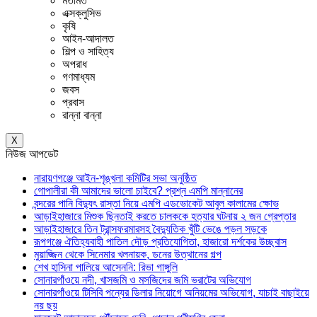
মতামত
এক্সক্লুসিভ
কৃষি
আইন-আদালত
শিল্প ও সাহিত্য
অপরাধ
গণমাধ্যম
জবস
প্রবাস
রান্না বান্না
X
নিউজ আপডেট
নারায়ণগঞ্জে আইন-শৃঙ্খলা কমিটির সভা অনুষ্ঠিত
গোপালীরা কী আমাদের ভালো চাইবে? প্রশ্ন এমপি মান্নানের
বন্দরের পানি বিদ্যুৎ রাস্তা নিয়ে এমপি এডভোকেট আবুল কালামের ক্ষোভ
আড়াইহাজারে মিশুক ছিনতাই করতে চালককে হত্যার ঘটনায় ২ জন গ্রেপ্তার
আড়াইহাজারে তিন ট্রান্সফরমারসহ বৈদ্যুতিক খুঁটি ভেঙে পড়ল সড়কে
রূপগঞ্জে ঐতিহ্যবাহী পাতিল দৌড় প্রতিযোগিতা, হাজারো দর্শকের উচ্ছ্বাস
মুয়াজ্জিন থেকে সিনেমার খলনায়ক, ডনের উত্থানের গল্প
শেখ হাসিনা পালিয়ে আসেননি: রিভা গাঙ্গুলি
সোনারগাঁওয়ে নদী, খাসজমি ও মসজিদের জমি ভরাটের অভিযোগ
সোনারগাঁওয়ে টিসিবি পন্যের ডিলার নিয়োগে অনিয়মের অভিযোগ, যাচাই বাছাইয়ে
নয় ছয়