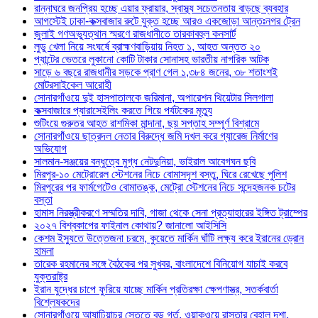
রান্নাঘরে জনপ্রিয় হচ্ছে এয়ার ফ্রায়ার, স্বাস্থ্য সচেতনতায় বাড়ছে ব্যবহার
আগস্টেই ঢাকা-কক্সবাজার রুটে যুক্ত হচ্ছে আরও একজোড়া আন্তঃনগর ট্রেন
জুলাই গণঅভ্যুত্থান স্মরণে রাজধানীতে তারকাবহুল কনসার্ট
লুডু খেলা নিয়ে সংঘর্ষে ব্রাহ্মণবাড়িয়ায় নিহত ১, আহত অন্তত ২০
প্যান্টের ভেতরে লুকানো কোটি টাকার সোনাসহ ভারতীয় নাগরিক আটক
সাড়ে ৬ বছরে রাজধানীর সড়কে প্রাণ গেল ১,৩৮৪ জনের, ৩৮ শতাংশই
মোটরসাইকেল আরোহী
সোনারগাঁওয়ে দুই হাসপাতালকে জরিমানা, অপারেশন থিয়েটার সিলগালা
কক্সবাজারে প্যারাসেইলিং করতে গিয়ে পর্যটকের মৃত্যু
শুটিংয়ে গুরুতর আহত রাশমিকা মান্দানা, ছয় সপ্তাহ সম্পূর্ণ বিশ্রামে
সোনারগাঁওয়ে ছাত্রদল নেতার বিরুদ্ধে জমি দখল করে গ্যারেজ নির্মাণের
অভিযোগ
সালমান-সঞ্জয়ের বন্ধুত্বে মুগ্ধ নেটদুনিয়া, ভাইরাল আবেগঘন ছবি
মিরপুর-১০ মেট্রোরেল স্টেশনের নিচে বোমাসদৃশ বস্তু, ঘিরে রেখেছে পুলিশ
মিরপুরের পর ফার্মগেটেও বোমাতঙ্ক, মেট্রো স্টেশনের নিচে সন্দেহজনক চটের
বস্তা
হামাস নিরস্ত্রীকরণে সম্মতির দাবি, গাজা থেকে সেনা প্রত্যাহারের ইঙ্গিত ট্রাম্পের
২০২৭ বিশ্বকাপের ফাইনাল কোথায়? জানালো আইসিসি
কেশম ইস্যুতে উত্তেজনা চরমে, কুয়েতে মার্কিন ঘাঁটি লক্ষ্য করে ইরানের ড্রোন
হামলা
তারেক রহমানের সঙ্গে বৈঠকের পর সুখবর, বাংলাদেশে বিনিয়োগ যাচাই করবে
যুক্তরাষ্ট্র
ইরান যুদ্ধের চাপে ফুরিয়ে যাচ্ছে মার্কিন প্রতিরক্ষা ক্ষেপণাস্ত্র, সতর্কবার্তা
বিশ্লেষকদের
সোনারগাঁওয়ে আষাঢ়িয়াচর সেতুতে বড় গর্ত, ওয়াকওয়ে রাস্তার বেহাল দশা,