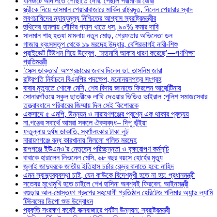
যানজটে আদালতে পৌঁছাতে দেরি, পেছাল পরীমণির জেরা
স্ত্রীকে নিয়ে ভাসমান পেয়ারাবাজারে মার্কিন রাষ্ট্রদূত, নিলেন পেয়ারার স্বাদ
লবণচাষিদের ন্যায্যমূল্য নিশ্চিতের আশ্বাস স্বরাষ্ট্রমন্ত্রীর
হুথিদের হামলায় সৌদির গ্যাস খাতে ধস, ৯০% কমার দাবি
সালমান শাহ হত্যা মামলায় নতুন মোড়, গ্রেফতার অভিনেতা ডন
গাজায় ধ্বংসস্তূপ থেকে ১৯ মরদেহ উদ্ধার, বেশিরভাগই নারী-শিশু
প্রাইভেট টিউশন নিয়ে উদ্বেগ, ‘মহামারি আকার ধারণ করেছে’—গণশিক্ষা
প্রতিমন্ত্রী
‘সেক্স ডাক্তার’ অপপ্রচারের জবাব দিলেন ডা. তাসনিম জারা
রাষ্ট্রপতি নির্বাচনে বিএনপির পদক্ষেপ, মনোনয়নপত্র সংগ্রহ
বাবার মৃত্যুতে শোকে মেসি, শেষ বিদায় জানাতে ফিরলেন আর্জেন্টিনায়
সোনারগাঁওয়ে স্কুল ছাত্রীকে লাথি দেওয়ার ভিডিও ভাইরাল :পুলিশ সমাজসেবার
তত্ত্বাবধানে পরিবারের জিম্মায় দিল সেই কিশোরকে
একসাথে ৫ এমপি, উন্নয়ন ও নারায়ণগঞ্জের প্রশ্নে এক থাকার প্রত্যয়
না.গঞ্জের স্বার্থে আমরা সকলে ঐক্যবদ্ধ– দিপু ভূঁইয়া
ফতুল্লায় দুর্ধষ ডাকাতি, স্বর্ণালংকার টাকা লুট
নারায়ণগঞ্জে বন্ধ কারখানায় মিললো গলিত মরদেহ
রূপগঞ্জে ইউএনও’র নেতৃত্বে পরিচ্ছন্নতা ও বৃক্ষরোপণ কর্মসূচি
বাবাকে হারালেন লিওনেল মেসি, ৬৮ বছর বয়সে হোর্হের মৃত্যু
জুলাই জাদুঘরকে জাতীয় ইতিহাস চর্চার কেন্দ্র বানাতে হবে: নাহিদ
এমন স্বাস্থ্যব্যবস্থা চাই, যেন কাউকে বিদেশমুখী হতে না হয়: প্রধানমন্ত্রী
সত্যের মুখোমুখি হতে চাইলে শেখ হাসিনা অবশ্যই ফিরবেন: আইনমন্ত্রী
বগুড়ায় আল-মোস্তফা গ্রুপের সহযোগী প্রতিষ্ঠান হেরিটেজ পলিমার অ্যান্ড ল্যামি
টিউবসের ডিপো শুভ উদ্বোধন
প্রকৃতি সংরক্ষণ করেই কক্সবাজারে পর্যটন উন্নয়ন: স্বরাষ্ট্রমন্ত্রী