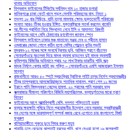
থানায় অভিযোগ
বিশ্বকাপ ফাইনালের টিকিটের সর্বনিম্ন দাম ১০ হাজার ডলার!
মানিকগঞ্জে চাকা ফেটে খালে পড়ল সেলফি পরিবহনের বাস, নিহত ১
তদন্ত ১৮ বার পিছিয়ে, হাদি হত্যা মামলায় ক্ষোভ ভুক্তভোগী পরিবারের
সংঘাত আরও তীব্র হওয়ার ইঙ্গিত, যুক্তরাষ্ট্রকে সতর্ক করলেন খামেনি
আ.লীগের প্রার্থিতা নিয়ে সিদ্ধান্ত নেবে ইসি ও আদালত: রিজভী
ফাইনালের আগে মেসি ঠেকানোর রণকৌশল জানাল স্পেন
বিশ্বকাপ ফাইনালে ঢাকার মঞ্চ মাতাবেন সঞ্জয় দেব ও প্রীতম হাসান
এমবাপ্পের জোড়া গোলে কঠিন হলো মেসির গোল্ডেন বুটের লড়াই
সুন্দরবন-১২ লঞ্চের সঙ্গে সংঘর্ষে ট্রলার ডুবি, আটজন প্রাণে বাঁচলেন
সোনারগাঁওয়ে মুচলেকা দিয়ে মাদক ব্যবসা ছাড়লেন দুই মাদক ব্যবসায়ী
কুমিল্লায় বিজিবির অভিযানে প্রায় ৭৫ লাখ টাকার ভারতীয় শাড়ি জব্দ
মাদক নির্মূলে খেলার মাঠই বড় শক্তি – সোনারগাঁওয়ে এমপি আজহারুল ইসলাম
মান্নান
রাজধানীতে আরও ৫০ স্পটে স্বয়ংক্রিয় ট্রাফিক লাইট চালুর নির্দেশ প্রধানমন্ত্রীর
তীব্র তাপপ্রবাহে আলজেরিয়াজুড়ে শতাধিক দাবানল, প্রাণ গেল ১১ জনের
ইরানে পানি বিশুদ্ধকরণ কেন্দ্রে হামলা, ২০ গ্রামের পানি সরবরাহ বন্ধ
কক্সবাজার সীমান্ত পরিদর্শনে বিজিবি মহাপরিচালক, বন্যাদুর্গতদের মাঝে ত্রাণ
বিতরণ
ফাইনালের আগে আত্মবিশ্বাসী মেসি, দলগত শক্তিতেই ভরসা
বন্যার ক্ষয়ক্ষতি পুষিয়ে নিতে প্রয়োজনীয় উদ্যোগ নেবে সরকার: স্বরাষ্ট্রমন্ত্রী
সব দেশের সঙ্গে ভারসাম্যপূর্ণ সম্পর্ক বজায় রেখে এগোতে চায় বাংলাদেশ: মির্জা
ফখরুল
বালিয়াডাঙ্গীতে পুকূরে ডুবে শিশুর করুণ মৃত্যু
পাহাড়ি ঢলে বেড়েছে কাপ্তাই হ্রদের পানি, খুলে দেওয়া হলো ১৬ জলকপাট