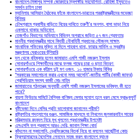
বাংলাদেশ-সিঙ্গাপুর সম্পর্ক জোরদারে দ্বিপক্ষীয় সহযোগিতা, রোহিঙ্গা ইস্যুতেও
সমর্থন চাইল ঢাকা
ম্যানিলায় আসিয়ান বৈঠকের ফাঁকে বাংলাদেশ-ভারতের পররাষ্ট্রমন্ত্রীদের শুভেচ্ছা
বিনিময়
চৌদ্দগ্রামে প্রবাসীর বাড়িতে বিয়ের দাবিতে তরুণী’র অনশন, বাসা ভাড়া নিয়ে
একসাথে থাকার অভিযোগ
তেজগাঁও বিভাগের অভিযানে বিভিন্ন অপরাধে জড়িত ৫৭ জন গ্রেফতার
মাননীয় প্রধানমন্ত্রীর সাথে বিদায়ী নৌবাহিনী প্রধানের সৌজন্য সাক্ষাৎ
সাংবাদিক শফিকের মুক্তি না দিলে শাহবাগ থানা, ফায়ার সার্ভিস ও স্বরাষ্ট্র
মন্ত্রণালয় ঘেরাওয়ের হুঁশিয়ারি
দল থেকে বহিষ্কার হলেন জামায়াত এমপি গাজী নজরুল ইসলাম
সোনারগাঁওয়ে শিক্ষার্থীদের মাঝে ফলজ গাছের চারা ও ছাতা বিতরণ ​
সোনারগাঁওয়ে এক কাঁঠাল দুই মণ ওজন, ১০ হাজার টাকায় বিক্রি
“সরকারের সমালোচনা করার এখনো সময় আসেনি”-জাতীয় পার্টির (কাজী জাফর)
প্রেসিডিয়াম সদস্য কাজী মোঃ নাহিদ
জামায়াতের গঠনতন্ত্র অনুযায়ী এমপি গাজী নজরুল ইসলামের ভবিষ্যৎ কী হতে
পারে?
বায়লা ফিউচার সামিটে বৈশ্বিক বাণিজ্য মেলার সুযোগ তুলে ধরল মেসে ফ্রাঙ্কফুর্ট
বাংলাদেশ
বৃষ্টিভেজা দিনে মেসির প্রতি ভালোবাসা জানালেন পরীমণি
রাষ্ট্রপতির পদত্যাগের গুঞ্জন, সামাজিক মাধ্যমে যা লিখলেন জুলকারনাইন সায়ের
মন্ত্রিসভায় রদবদল নিয়ে মুখ খুললেন প্রধানমন্ত্রীর উপদেষ্টা
এসএসসি ফল প্রকাশে আরও দেরি, জানাল শিক্ষা বোর্ড
কাঁদলেন না স্কালোনি, ড্রেসিংরুমের বিতর্ক নিয়ে যা বললেন আর্জেন্টিনা কোচ
ফ্রিল্যান্সারদের বৈদেশিক লেনদেন সহজ করল বাংলাদেশ ব্যাংক