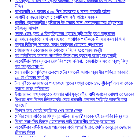
ধোঁকামুক্ত ও জবাবদিহিমূলক রাজনীতি প্রতিষ্ঠাই জামায়াতের লক্ষ্য : সেলিম
উদ্দিন
যশোরগামী ১৪ হাজার ৫০০ পিস ইয়াবাসহ ৪ মাদক কারবারি আটক
আগামী ৫ বছরে বিদেশে ১ কোটি দক্ষ কর্মী পাঠাবে সরকার
মাননীয় প্রধানমন্ত্রীর প্রতিরক্ষা উপদেষ্টার সঙ্গে নেদারল্যান্ডসের রাষ্ট্রদূতের
সৌজন্য সাক্ষাৎ
সড়ক, রেল, বন্দর ও বিশ্ববিদ্যালয় প্রকল্পে ভূমি অধিগ্রহণ অনুমোদন
বান্দরবানে বন্যার্তদের খাদ্য সহায়তা, শতাধিক পর্যটককে উদ্ধার করল বিজিবি
বন্যায় বিচ্ছিন্ন সাজেক, ত্রাণ কার্যক্রম জোরদার প্রশাসনের
শেয়ারবাজার কেলেঙ্কারির হোতাদের বিচার হবে: প্রধানমন্ত্রী
বার কাউন্সিলের আদলে সাংবাদিক নিবন্ধনের ব্যবস্থা হচ্ছে: তথ্যমন্ত্রী
আর্জেন্টিনা-মিশর ম্যাচের রেফারির পক্ষে কলিনা, ‘রেফারিদের সততা প্রশ্নবিদ্ধ
করা অগ্রহণযোগ্য’
সোনারগাঁওয়ে পুলিশের চেকপোস্টের সামনেই জাপান প্রবাসীর গাড়িতে ডাকাতি,
৩০ লাখ টাকার স্বর্ণ লুট
টানা বৃষ্টিতে কক্সবাজারে পাহাড়ধসে মৃতের সংখ্যা বেড়ে ১৯, ঝুঁকিপূর্ণ এলাকা থেকে
সরানো হচ্ছে বাসিন্দাদের
ইরানের ৯০ লক্ষ্যবস্তুতে হামলার দাবি যুক্তরাষ্ট্র, পাল্টা জবাবের ঘোষণা তেহরানের
মিশরের পক্ষ নিলেন নিউইয়র্কের মেয়র মামদানী, বললেন ‘সত্যিই ডাকাতি করা
হয়েছে!’
বিশ্বাস আর ধৈর্যের ম্যাজিকে শেষ আটে স্পেন
মেসির গোল বাতিলের সিদ্ধান্ত সঠিক না ভুল? সাবেক দুই রেফারির ভিন্ন মত
ফিফা সভাপতির বিরুদ্ধে তদন্তের দাবি ইউরোপীয় আইনপ্রণেতাদের
আর্জেন্টিনার নাটকীয় জয়ে আবেগঘন বার্তা অপরাজিতার, মেসির নেতৃত্বে দেখলেন
জীবনের শিক্ষা