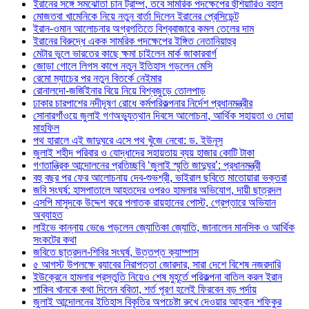
ইরানের সঙ্গে সমঝোতা চান ট্রাম্প, তবে সামরিক পদক্ষেপের হুঁশিয়ারিও বহাল
মোজতবা খামেনিকে নিয়ে নতুন বার্তা দিলেন ইরানের প্রেসিডেন্ট
ইরান-ওমান আলোচনার অগ্রগতিতে বিশ্ববাজারে কমল তেলের দাম
ইরানের বিরুদ্ধে একক সামরিক পদক্ষেপের ইঙ্গিত নেতানিয়াহুর
মেটার ভুলে ভারতের কাছে ক্ষমা চাইলেন মার্ক জাকারবার্গ
জোড়া গোলে লিগস কাপে নতুন ইতিহাস গড়লেন মেসি
রেমো ম্যাচের পর নতুন বিতর্কে নেইমার
রোনালদো-জর্জিইনার বিয়ে নিয়ে বিশ্বজুড়ে তোলপাড়
ঢাকার চারপাশের নদীদূষণ রোধে কর্মপরিকল্পনার নির্দেশ প্রধানমন্ত্রীর
সোনারগাঁওয়ে জুলাই গণঅভ্যুত্থান দিবসে আলোচনা, আর্থিক সহায়তা ও দোয়া
মাহফিল
পথ হারালে এই জাদুঘরে এসে পথ খুঁজে নেবো: ড. ইউনূস
জুলাই শহীদ পরিবার ও যোদ্ধাদের সহায়তায় ব্যয় হাজার কোটি টাকা
গণতান্ত্রিক আন্দোলনের প্রতিচ্ছবি ‘জুলাই স্মৃতি জাদুঘর’: প্রধানমন্ত্রী
বহু বছর পর ফের আলোচনায় দেব-শুভশ্রী, ভাইরাল ছবিতে মাতোয়ারা ভক্তরা
জবি সংঘর্ষ: হাসপাতালে আহতদের ওপরও হামলার অভিযোগ, দায়ী ছাত্রদল
এসপি মাসুদকে উদ্দেশ করে পলাতক রায়হানের পোস্ট, গ্রেপ্তারে অভিযান
অব্যাহত
লাইভে কান্নায় ভেঙে পড়লেন জ্যোতিকা জ্যোতি, জানালেন মানসিক ও আর্থিক
সংকটের কথা
জবিতে ছাত্রদল-শিবির সংঘর্ষ, উত্তপ্ত ক্যাম্পাস
৫ আগস্ট উপলক্ষে র‌্যাবের নিরাপত্তা জোরদার, সারা দেশে বিশেষ নজরদারি
ইউক্রেনে হামলার প্রস্তুতি নিয়েও শেষ মুহূর্তে পরিকল্পনা বাতিল করল ইরান
শাকিব খানকে কথা দিলেন ববিতা, শর্ত পূরণ হলেই ফিরবেন বড় পর্দায়
জুলাই আন্দোলনের ইতিহাস বিকৃতির অপচেষ্টা রুখে দেওয়ার আহ্বান শফিকুর