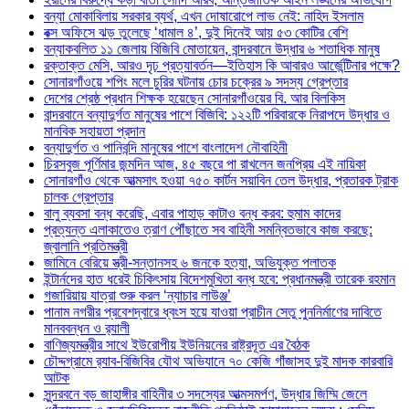
বন্যা মোকাবিলায় সরকার ব্যর্থ, এখন দোষারোপে লাভ নেই: নাহিদ ইসলাম
বক্স অফিসে ঝড় তুলেছে ‘ধামাল ৪’, দুই দিনেই আয় ৫৩ কোটির বেশি
বন্যাকবলিত ১১ জেলায় বিজিবি মোতায়েন, বান্দরবানে উদ্ধার ৬ শতাধিক মানুষ
রক্তাক্ত মেসি, আরও দৃঢ় প্রত্যাবর্তন—ইতিহাস কি আবারও আর্জেন্টিনার পক্ষে?
সোনারগাঁওয়ে শপিং মলে চুরির ঘটনায় চোর চক্রের ৯ সদস্য গ্রেপ্তার
দেশের শ্রেষ্ঠ প্রধান শিক্ষক হয়েছেন সোনারগাঁওয়ের বি. আর বিলকিস
বান্দরবানে বন্যাদুর্গত মানুষের পাশে বিজিবি: ১২২টি পরিবারকে নিরাপদে উদ্ধার ও
মানবিক সহায়তা প্রদান
বন্যাদুর্গত ও পানিবন্দি মানুষের পাশে বাংলাদেশ নৌবাহিনী
চিরসবুজ পূর্ণিমার জন্মদিন আজ, ৪৫ বছরে পা রাখলেন জনপ্রিয় এই নায়িকা
সোনারগাঁও থেকে আত্মসাৎ হওয়া ৭৫০ কার্টন সয়াবিন তেল উদ্ধার, প্রতারক ট্রাক
চালক গ্রেপ্তার
বালু ব্যবসা বন্ধ করেছি, এবার পাহাড় কাটাও বন্ধ করব: হুমাম কাদের
প্রত্যন্ত এলাকাতেও ত্রাণ পৌঁছাতে সব বাহিনী সমন্বিতভাবে কাজ করছে:
জ্বালানি প্রতিমন্ত্রী
জামিনে বেরিয়ে স্ত্রী-সন্তানসহ ৬ জনকে হত্যা, অভিযুক্ত পলাতক
ইন্টার্নদের হাত ধরেই চিকিৎসায় বিদেশমুখিতা বন্ধ হবে: প্রধানমন্ত্রী তারেক রহমান
গজারিয়ায় যাত্রা শুরু করল ‘ন্যাচার লাউঞ্জ’
পানাম নগরীর প্রবেশদ্বারে ধ্বংস হয়ে যাওয়া প্রাচীন সেতু পুননির্মাণের দাবিতে
মানববন্ধন ও র‌্যালী
বাণিজ্যমন্ত্রীর সাথে ইউরোপীয় ইউনিয়নের রাষ্ট্রদূত এর বৈঠক
চৌদ্দগ্রামে র‌্যাব-বিজিবির যৌথ অভিযানে ৭০ কেজি গাঁজাসহ দুই মাদক কারবারি
আটক
সুন্দরবনে বড় জাহাঙ্গীর বাহিনীর ৩ সদস্যের আত্মসমর্পণ, উদ্ধার জিম্মি জেলে