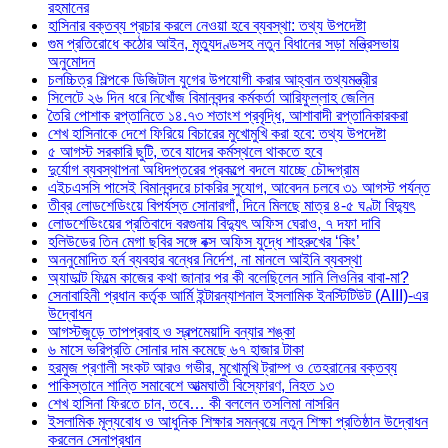
রহমানের
হাসিনার বক্তব্য প্রচার করলে নেওয়া হবে ব্যবস্থা: তথ্য উপদেষ্টা
গুম প্রতিরোধে কঠোর আইন, মৃত্যুদণ্ডসহ নতুন বিধানের সড়া মন্ত্রিসভায়
অনুমোদন
চলচ্চিত্র শিল্পকে ডিজিটাল যুগের উপযোগী করার আহ্বান তথ্যমন্ত্রীর
সিলেটে ২৬ দিন ধরে নিখোঁজ বিমানবন্দর কর্মকর্তা আরিফুল্লাহ জেলিন
তৈরি পোশাক রপ্তানিতে ১৪.৭৩ শতাংশ প্রবৃদ্ধি, আশাবাদী রপ্তানিকারকরা
শেখ হাসিনাকে দেশে ফিরিয়ে বিচারের মুখোমুখি করা হবে: তথ্য উপদেষ্টা
৫ আগস্ট সরকারি ছুটি, তবে যাদের কর্মস্থলে থাকতে হবে
দুর্যোগ ব্যবস্থাপনা অধিদপ্তরের প্রকল্পে বদলে যাচ্ছে চৌদ্দগ্রাম
এইচএসসি পাসেই বিমানবন্দরে চাকরির সুযোগ, আবেদন চলবে ৩১ আগস্ট পর্যন্ত
তীব্র লোডশেডিংয়ে বিপর্যস্ত সোনারগাঁ, দিনে মিলছে মাত্র ৪-৫ ঘণ্টা বিদ্যুৎ
লোডশেডিংয়ের প্রতিবাদে বরগুনায় বিদ্যুৎ অফিস ঘেরাও, ৭ দফা দাবি
হলিউডের তিন মেগা ছবির সঙ্গে বক্স অফিস যুদ্ধে শাহরুখের ‘কিং’
অননুমোদিত হর্ন ব্যবহার বন্ধের নির্দেশ, না মানলে আইনি ব্যবস্থা
অ্যাডাল্ট ফিল্মে কাজের কথা জানার পর কী বলেছিলেন সানি লিওনির বাবা-মা?
সেনাবাহিনী প্রধান কর্তৃক আর্মি ইন্টারন্যাশনাল ইসলামিক ইনস্টিটিউট (AIII)-এর
উদ্বোধন
আগস্টজুড়ে তাপপ্রবাহ ও স্বল্পমেয়াদি বন্যার শঙ্কা
৬ মাসে ভরিপ্রতি সোনার দাম কমেছে ৬৭ হাজার টাকা
হরমুজ প্রণালী সংকট আরও গভীর, মুখোমুখি ট্রাম্প ও তেহরানের বক্তব্য
পাকিস্তানে শান্তি সমাবেশে আত্মঘাতী বিস্ফোরণ, নিহত ১৩
শেখ হাসিনা ফিরতে চান, তবে… কী বললেন তসলিমা নাসরিন
ইসলামিক মূল্যবোধ ও আধুনিক শিক্ষার সমন্বয়ে নতুন শিক্ষা প্রতিষ্ঠান উদ্বোধন
করলেন সেনাপ্রধান