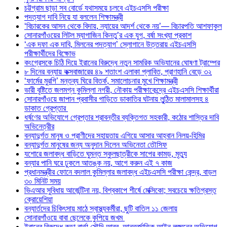
চট্টগ্রাম ছাড়া সব বোর্ডে যথাসময়ে চলবে এইচএসসি পরীক্ষা
পদত্যাগ দাবি নিয়ে যা বললেন শিক্ষামন্ত্রী
‘বিচারকের আসন থেকে বিদায়, ন্যায়ের আদর্শ থেকে নয়’— বিচারপতি আশফাকুল
সোনারগাঁওয়ের লিটল ম্যাগাজিন কিনতু’র এক যুগ, বর্ষা সংখ্যা প্রকাশ
‘এক দফা এক দাবি, মিলনের পদত্যাগ’ স্লোগানে উত্তরায় এইচএসসি
পরীক্ষার্থীদের বিক্ষোভ
কংগ্রেসকে চিঠি দিয়ে ইরানের বিরুদ্ধে নতুন সামরিক অভিযানের ঘোষণা ট্রাম্পের
৮ দিনের বন্যায় কক্সবাজারের ৪৯ শতাংশ এলাকা প্লাবিত, প্রাণহানি বেড়ে ৩২
‘ফার্মের মুরগি’ মন্তব্য ঘিরে বিতর্ক, সমালোচনার মুখে শিক্ষামন্ত্রী
ভারী বৃষ্টিতে জলমগ্ন কুমিল্লা নগরী, নৌকায় পরীক্ষাকেন্দ্রে এইচএসসি শিক্ষার্থীরা
সোনারগাঁওয়ে জাপান প্রবাসীর গাড়িতে ডাকাতির ঘটনায় লুন্ঠিত মালামালসহ ৪
ডাকাত গ্রেপ্তার
ধর্ষণের অভিযোগে গ্রেপ্তার শ্রাবন্তীর ব্যক্তিগত সহকারী, কঠোর শাস্তির দাবি
অভিনেত্রীর
বন্যাদুর্গত মানুষ ও প্রাণীদের সহায়তায় এগিয়ে আসার আহ্বান নিলয়-হিমির
বন্যাদুর্গত মানুষের জন্য অনুদান দিলেন অভিনেতা তৌসিফ
যশোরে জলাবদ্ধ বাড়িতে ঘুমন্ত স্কুলছাত্রীকে সাপের কামড়, মৃত্যু
বন্যার পানি ঘরে ঢুকলে আতঙ্ক নয়, আগে করুন এই ৭ কাজ
প্রধানমন্ত্রীর ফোনে বদলাল কুমিল্লার জলাবদ্ধ এইচএসসি পরীক্ষা কেন্দ্র, বাড়ল
৩০ মিনিট সময়
ভিএআর সুবিধায় আর্জেন্টিনা নয়, বিশ্বকাপে শীর্ষে মেক্সিকো; সবচেয়ে ক্ষতিগ্রস্ত
ক্রোয়েশিয়া
বন্যার্তদের চিকিৎসায় মাঠে স্বাস্থ্যকর্মীরা, ছুটি বাতিল ১১ জেলায়
সোনারগাঁওয়ে বাবা ছেলেকে কুপিয়ে জখম
ইরানের বিরুদ্ধে কড়া বার্তা সৌদি আরব, আন্তর্জাতিক আইন লঙ্ঘনের অভিযোগ