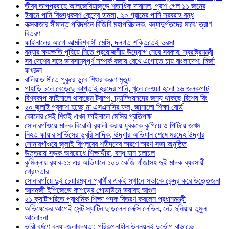
তীব্র তাপপ্রবাহে আলজেরিয়াজুড়ে শতাধিক দাবানল, প্রাণ গেল ১১ জনের
ইরানে পানি বিশুদ্ধকরণ কেন্দ্রে হামলা, ২০ গ্রামের পানি সরবরাহ বন্ধ
কক্সবাজার সীমান্ত পরিদর্শনে বিজিবি মহাপরিচালক, বন্যাদুর্গতদের মাঝে ত্রাণ
বিতরণ
ফাইনালের আগে আত্মবিশ্বাসী মেসি, দলগত শক্তিতেই ভরসা
বন্যার ক্ষয়ক্ষতি পুষিয়ে নিতে প্রয়োজনীয় উদ্যোগ নেবে সরকার: স্বরাষ্ট্রমন্ত্রী
সব দেশের সঙ্গে ভারসাম্যপূর্ণ সম্পর্ক বজায় রেখে এগোতে চায় বাংলাদেশ: মির্জা
ফখরুল
বালিয়াডাঙ্গীতে পুকূরে ডুবে শিশুর করুণ মৃত্যু
পাহাড়ি ঢলে বেড়েছে কাপ্তাই হ্রদের পানি, খুলে দেওয়া হলো ১৬ জলকপাট
বিশ্বকাপ ফাইনালে থাকছেন ট্রাম্প, চ্যাম্পিয়নদের জন্য থাকছে বিশেষ রিং
২০ জুলাই প্রকাশ হচ্ছে না এসএসসির ফল, জানালো শিক্ষা বোর্ড
কোলের সেই শিশুই এখন ফাইনালে মেসির প্রতিপক্ষ
সোনারগাঁওয়ে মাদক বিরোধী র‌্যালী করায় যুবককে কুপিয়ে ও পিটিয়ে জখম
নিহত ফায়ার সার্ভিসের ডুবুরি সাদিক, উদ্ধার অভিযান শেষে মরদেহ উদ্ধার
সোনারগাঁওয়ে জুলাই বিপ্লবের শহীদদের স্মরণে স্মরণ সভা অনুষ্ঠিত
উত্তরায় সড়ক অবরোধে শিক্ষার্থীরা, বন্ধ যান চলাচল
কুমিল্লায় র‍্যাব-১১ এর অভিযানে ১০০ কেজি গাঁজাসহ দুই মাদক ব্যবসায়ী
গ্রেফতার
সোনারগাঁয়ে দুই চেয়ারম্যান প্রার্থীর একই স্থানে সভাকে কেন্দ্র করে উত্তেজনা
আদমজী ইপিজেডে কাপড়ের গোডাউনে ভয়াবহ আগুন
২১ ক্যাটাগরিতে প্রাথমিক শিক্ষা পদক বিতরণ করলেন প্রধানমন্ত্রী
অভিষেকের আগেই সেন্ট স্যাটিন ছাড়লেন লেক্সি লেভিন, নেট দুনিয়ায় তুমুল
আলোচনা
ভারী বর্ষণে বন্যা-জলাবদ্ধতা: পরিকল্পনাহীন উন্নয়নই দুর্ভোগ বাড়াচ্ছে