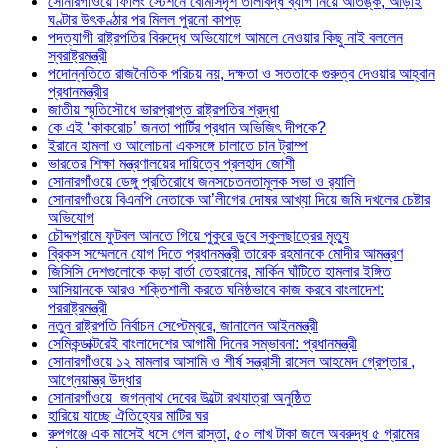
সোনারগাঁওয়ে ফিলিং স্টেশনে বোমাসদৃশ তালাবদ্ধ ব্যাগ নিয়ে আতঙ্ক, আড়াই
ঘণ্টার উৎকণ্ঠার পর মিলল পুরনো কাপড়
পদত্যাগী রাষ্ট্রপতির বিরুদ্ধে অভিযোগে আমলে নেওয়ার কিছু নাই বললেন
স্বরাষ্ট্রমন্ত্রী
পদোন্নতিতে রাজনৈতিক পরিচয় নয়, দক্ষতা ও সততাকে গুরুত্ব দেওয়ার আহ্বান
প্রধানমন্ত্রীর
জাতীয় স্মৃতিসৌধে ভারপ্রাপ্ত রাষ্ট্রপতির শ্রদ্ধা
কে এই ‘কাকরোচ’ জনতা পার্টির প্রধান অভিজিৎ দীপকে?
ইরানে হামলা ও আলোচনা একসঙ্গে চালাতে চান ট্রাম্প
ভারতের শিক্ষা মন্ত্রণালয়ের দায়িত্বে প্রলহাদ জোশী
সোনারগাঁওয়ে ডেঙ্গু প্রতিরোধে জনসচেতনতামূলক সভা ও র‍্যালি
সোনারগাঁওয়ে বিএনপি নেতাকে আ’লীগের দোষর আখ্যা দিয়ে জমি দখলের চেষ্টার
অভিযোগ
চৌদ্দগ্রামে ফুটবল আনতে গিয়ে পুকুরে ডুবে স্কুলছাত্রের মৃত্যু
ব্রিকস সম্মেলনে যোগ দিতে প্রধানমন্ত্রী তারেক রহমানকে মোদীর আমন্ত্রণ
জিসিসি দেশগুলোকে কড়া বার্তা তেহরানের, মার্কিন ঘাঁটিতে হামলার ইঙ্গিত
আসিয়ানকে আরও শক্তিশালী করতে ঘনিষ্ঠভাবে কাজ করবে বাংলাদেশ:
পররাষ্ট্রমন্ত্রী
নতুন রাষ্ট্রপতি নির্বাচন সেপ্টেম্বরে, জানালেন আইনমন্ত্রী
সেমিকন্ডাক্টরেই বাংলাদেশের আগামী দিনের সম্ভাবনা: প্রধানমন্ত্রী
সোনারগাঁওয়ে ১২ মামলার আসামি ও শীর্ষ সন্ত্রাসী রাসেল আহমেদ গ্রেপ্তার ,
আগ্নেয়াস্ত্র উদ্ধার
সোনারগাঁওয়ে জগন্নাথ দেবের উল্টো রথযাত্রা অনুষ্ঠিত
হারিয়ে যাচ্ছে ঐতিহ্যের মাটির ঘর
রুপগঞ্জে এক মাসেই ধসে গেল রাস্তা, ৫০ লাখ টাকা জলে অবরুদ্ধ ৫ গ্রামের