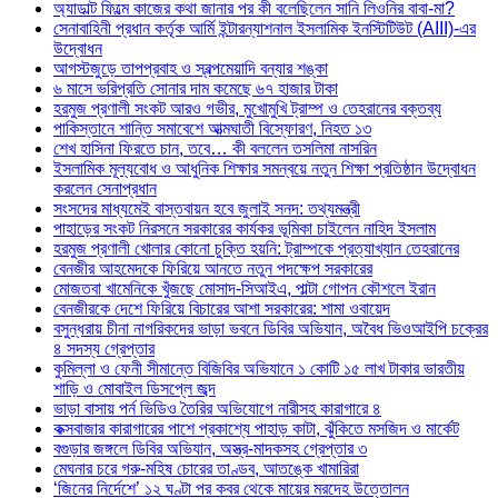
অ্যাডাল্ট ফিল্মে কাজের কথা জানার পর কী বলেছিলেন সানি লিওনির বাবা-মা?
সেনাবাহিনী প্রধান কর্তৃক আর্মি ইন্টারন্যাশনাল ইসলামিক ইনস্টিটিউট (AIII)-এর
উদ্বোধন
আগস্টজুড়ে তাপপ্রবাহ ও স্বল্পমেয়াদি বন্যার শঙ্কা
৬ মাসে ভরিপ্রতি সোনার দাম কমেছে ৬৭ হাজার টাকা
হরমুজ প্রণালী সংকট আরও গভীর, মুখোমুখি ট্রাম্প ও তেহরানের বক্তব্য
পাকিস্তানে শান্তি সমাবেশে আত্মঘাতী বিস্ফোরণ, নিহত ১৩
শেখ হাসিনা ফিরতে চান, তবে… কী বললেন তসলিমা নাসরিন
ইসলামিক মূল্যবোধ ও আধুনিক শিক্ষার সমন্বয়ে নতুন শিক্ষা প্রতিষ্ঠান উদ্বোধন
করলেন সেনাপ্রধান
সংসদের মাধ্যমেই বাস্তবায়ন হবে জুলাই সনদ: তথ্যমন্ত্রী
পাহাড়ের সংকট নিরসনে সরকারের কার্যকর ভূমিকা চাইলেন নাহিদ ইসলাম
হরমুজ প্রণালী খোলার কোনো চুক্তি হয়নি: ট্রাম্পকে প্রত্যাখ্যান তেহরানের
বেনজীর আহমেদকে ফিরিয়ে আনতে নতুন পদক্ষেপ সরকারের
মোজতবা খামেনিকে খুঁজছে মোসাদ-সিআইএ, পাল্টা গোপন কৌশলে ইরান
বেনজীরকে দেশে ফিরিয়ে বিচারের আশা সরকারের: শামা ওবায়েদ
বসুন্ধরায় চীনা নাগরিকদের ভাড়া ভবনে ডিবির অভিযান, অবৈধ ভিওআইপি চক্রের
৪ সদস্য গ্রেপ্তার
কুমিল্লা ও ফেনী সীমান্তে বিজিবির অভিযানে ১ কোটি ১৫ লাখ টাকার ভারতীয়
শাড়ি ও মোবাইল ডিসপ্লে জব্দ
ভাড়া বাসায় পর্ন ভিডিও তৈরির অভিযোগে নারীসহ কারাগারে ৪
কক্সবাজার কারাগারের পাশে প্রকাশ্যে পাহাড় কাটা, ঝুঁকিতে মসজিদ ও মার্কেট
বগুড়ার জঙ্গলে ডিবির অভিযান, অস্ত্র-মাদকসহ গ্রেপ্তার ৩
মেঘনার চরে গরু-মহিষ চোরের তাণ্ডব, আতঙ্কে খামারিরা
‘জিনের নির্দেশে’ ১২ ঘণ্টা পর কবর থেকে মায়ের মরদেহ উত্তোলন