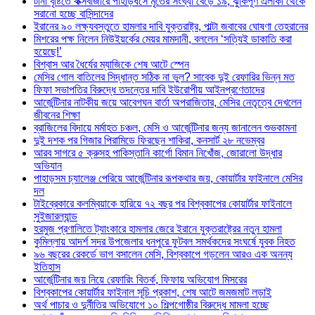
টানা বৃষ্টিতে কক্সবাজারে পাহাড়ধসে মৃতের সংখ্যা বেড়ে ১৯, ঝুঁকিপূর্ণ এলাকা থেকে
সরানো হচ্ছে বাসিন্দাদের
ইরানের ৯০ লক্ষ্যবস্তুতে হামলার দাবি যুক্তরাষ্ট্র, পাল্টা জবাবের ঘোষণা তেহরানের
মিশরের পক্ষ নিলেন নিউইয়র্কের মেয়র মামদানী, বললেন ‘সত্যিই ডাকাতি করা
হয়েছে!’
বিশ্বাস আর ধৈর্যের ম্যাজিকে শেষ আটে স্পেন
মেসির গোল বাতিলের সিদ্ধান্ত সঠিক না ভুল? সাবেক দুই রেফারির ভিন্ন মত
ফিফা সভাপতির বিরুদ্ধে তদন্তের দাবি ইউরোপীয় আইনপ্রণেতাদের
আর্জেন্টিনার নাটকীয় জয়ে আবেগঘন বার্তা অপরাজিতার, মেসির নেতৃত্বে দেখলেন
জীবনের শিক্ষা
ব্রাজিলের বিদায়ে মর্মাহত চঞ্চল, মেসি ও আর্জেন্টিনার জন্য জানালেন শুভকামনা
দুই দশক পর গিজার পিরামিডে ফিরছেন শাকিরা, কনসার্ট ২৮ নভেম্বর
আরব সাগরে ৫ ক্রুসহ পাকিস্তানি কার্গো বিমান নিখোঁজ, জোরালো উদ্ধার
অভিযান
পাহাড়সম চ্যালেঞ্জ পেরিয়ে আর্জেন্টিনার রূপকথার জয়, কোয়ার্টার ফাইনালে মেসির
দল
টাইব্রেকারে কলম্বিয়াকে হারিয়ে ৭২ বছর পর বিশ্বকাপের কোয়ার্টার ফাইনালে
সুইজারল্যান্ড
হরমুজ প্রণালিতে ট্যাংকারে হামলার জেরে ইরানে যুক্তরাষ্ট্রের নতুন হামলা
কুমিল্লায় আদর্শ সদর উপজেলার ধনপুরে ফুটবল সমর্থকদের সংঘর্ষে যুবক নিহত
৯৬ বছরের রেকর্ডে ভাগ বসালেন মেসি, বিশ্বকাপে গড়লেন আরও এক অনন্য
ইতিহাস
আর্জেন্টিনার জয় নিয়ে রেফারিং বিতর্ক, ফিফায় অভিযোগ মিসরের
বিশ্বকাপের কোয়ার্টার ফাইনাল সূচি প্রকাশ, শেষ আটে জমজমাট লড়াই
অর্থ পাচার ও দুর্নীতির অভিযোগে ১০ শিল্পগোষ্ঠীর বিরুদ্ধে মামলা হচ্ছে