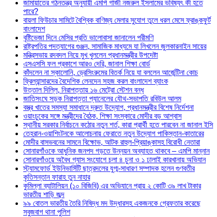
জামায়াতের গঠনতন্ত্র অনুযায়ী এমপি গাজী নজরুল ইসলামের ভবিষ্যৎ কী হতে
পারে?
বায়লা ফিউচার সামিটে বৈশ্বিক বাণিজ্য মেলার সুযোগ তুলে ধরল মেসে ফ্রাঙ্কফুর্ট
বাংলাদেশ
বৃষ্টিভেজা দিনে মেসির প্রতি ভালোবাসা জানালেন পরীমণি
রাষ্ট্রপতির পদত্যাগের গুঞ্জন, সামাজিক মাধ্যমে যা লিখলেন জুলকারনাইন সায়ের
মন্ত্রিসভায় রদবদল নিয়ে মুখ খুললেন প্রধানমন্ত্রীর উপদেষ্টা
এসএসসি ফল প্রকাশে আরও দেরি, জানাল শিক্ষা বোর্ড
কাঁদলেন না স্কালোনি, ড্রেসিংরুমের বিতর্ক নিয়ে যা বললেন আর্জেন্টিনা কোচ
ফ্রিল্যান্সারদের বৈদেশিক লেনদেন সহজ করল বাংলাদেশ ব্যাংক
উত্তাল দিল্লি, নিরাপত্তায় ১৬ মেট্রো স্টেশন বন্ধ
জাতিসংঘে সড়ক নিরাপত্তা প্যানেলের যৌথ-সভাপতি রবিউল আলম
বস্ত্র খাতের সমস্যা সমাধানে দ্রুত উদ্যোগ, প্রধানমন্ত্রীর বিশেষ নির্দেশনা
ওয়াংচুকের সঙ্গে মন্ত্রীদের বৈঠক, শিক্ষা সংস্কারে মোদীর বড় আশ্বাস
স্থানীয় সরকার নির্বাচনে কঠোর নতুন শর্ত, কারা প্রার্থী হতে পারবেন না জানাল ইসি
তেহরান-ওয়াশিংটনকে আলোচনায় ফেরাতে নতুন উদ্যোগ পাকিস্তান-কাতারের
মোদীর বাসভবনের সামনে বিক্ষোভ, আটক রাহুল-প্রিয়াঙ্কাসহ বিরোধী নেতারা
সোনারগাঁওকে আধুনিক জনপদ গড়তে উন্নয়ন অব্যাহত থাকবে – এমপি মান্নান
সোনারগাঁওয়ে অবৈধ গ্যাস সংযোগে চলা ৪ চুনা ও ১ ঢালাই কারখানায় অভিযান
স্ট্যামফোর্ড ইউনিভার্সিটি ছাত্রদলের যুগ্ম-সাধারণ সম্পাদক হলেন গুণবতীর
কৃতিসন্তান ফারাহ তুন নাহার
কুমিল্লা ব্যাটালিয়ন (১০ বিজিবি) এর অভিযানে প্রায় ২ কোটি ৩৯ লাখ টাকার
ভারতীয় শাড়ি জব্দ
৯৯ বোতল ভারতীয় তৈরি নিষিদ্ধ মদ উদ্ধারসহ একজনকে গ্রেফতার করেছে
সবুজবাগ থানা পুলিশ