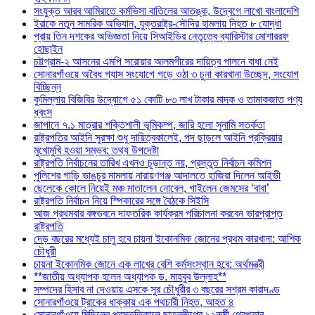
সংযুক্ত আরব আমিরাতে কর্মভিসা বাতিলের আতঙ্ক, উদ্বেগে লাখো বাংলাদেশি
ইরাকে নতুন সামরিক অভিযান, যুক্তরাষ্ট্র-সৌদির হামলায় নিহত ৮ যোদ্ধা
প্রায় তিন দশকের অভিজ্ঞতা নিয়ে সিআইডির নেতৃত্বে ব্যারিস্টার মোশাররফ
হোছাইন
চট্টগ্রাম-২ আসনের এমপি সরোয়ার আলমগীরের দায়িত্ব পালনে বাধা নেই
সোনারগাঁওয়ে অবৈধ গ্যাস সংযোগে গড়ে ওঠা ৩ চুনা কারখানা উচ্ছেদ, সংযোগ
বিচ্ছিন্ন
কুমিল্লায় বিজিবির উদ্যোগে ৫১ কোটি ৮৩ লাখ টাকার মাদক ও তামাকজাত পণ্য
ধ্বংস
জাপানে ৭.১ মাত্রার শক্তিশালী ভূমিকম্প, জারি হলো সুনামি সতর্কতা
রাষ্ট্রপতির আইনি সুরক্ষা শুধু দায়িত্বকালেই, পদ ছাড়লে আইনি প্রক্রিয়ার
মুখোমুখি হওয়া সম্ভব: তথ্য উপদেষ্টা
রাষ্ট্রপতি নির্বাচনের তারিখ এখনও চূড়ান্ত নয়, প্রস্তুত নির্বাচন কমিশন
পুলিশের গাড়ি ভাঙচুর মামলায় নারায়ণগঞ্জ আদালতে হাজিরা দিলেন আইভী
ছেলেকে কোলে নিয়েই মঞ্চ মাতালেন নোবেল, গাইলেন জেমসের ‘বাবা’
রাষ্ট্রপতি নির্বাচন নিয়ে স্পিকারের সঙ্গে বৈঠকে সিইসি
আজ প্রথমবার বঙ্গভবনে দাফতরিক কার্যক্রম পরিচালনা করবেন ভারপ্রাপ্ত
রাষ্ট্রপতি
দেড় বছরের মধ্যেই চালু হবে চায়না ইকোনমিক জোনের প্রথম কারখানা: আশিক
চৌধুরী
চায়না ইকোনমিক জোনে এক লাখের বেশি কর্মসংস্থান হবে: অর্থমন্ত্রী
**জাতীয় অধ্যাপক হলেন অধ্যাপক ড. মাহবুব উল্লাহ**
সম্পদের হিসাব না দেওয়ায় এসকে সুর চৌধুরীর ৩ বছরের সশ্রম কারাদণ্ড
সোনারগাঁওয়ে ট্রাকের ধাক্কায় এক পথচারী নিহত, আহত ৪
সোনারগাঁওয়ে মিছিলের প্রস্তুতিকালে ছাত্রলীগের ১২কর্মী গ্রেপ্তার