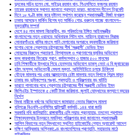
দুদকের সচিব হলেন মো. সাইদুর রহমান খান, পিএসসিতে ফজলুর রহমান
তারেক রহমানকে স্বাগত জানাতে প্রস্তুত ভারত, জানালেন দীনেশ ত্রিবেদী
দিনে ১৮ ঘণ্টা কাজ করে দৃষ্টান্ত স্থাপন করেছেন প্রধানমন্ত্রী: মির্জা ফখরুল
ঢাকায় আসছেন মার্কিন বিশেষ দূত সার্জিও গোর, গুরুত্ব পাচ্ছে বাংলাদেশ–
যুক্তরাষ্ট্র সম্পর্ক
দেশে ৪৫ লাখ মামলা বিচারাধীন, বড় পরিবর্তনের ইঙ্গিত আইনমন্ত্রীর
বাংলাদেশের নতুন ওয়ানডে অধিনায়ক লিটন দাস, দায়িত্ব হারালেন মিরাজ
সোনারগাঁওয়ে খাসির মাংসে পানি মেশানোর অপরাধে ব্যবসায়ীকে জরিমানা
যশোর থেকে গ্রেপ্তার চট্টগ্রামের শীর্ষ ‘সন্ত্রাসী’ ডেভিড ইমন
সোহমের বিরুদ্ধে প্রতারণা, বিশ্বাসভঙ্গ ও প্রাণনাশের হুমকির অভিযোগ
বন্ধ কারখানায় ফিরেছে প্রাণ, কর্মসংস্থান ৩ হাজার ৫০০ মানুষের
ঢাবি শিক্ষার্থীকে উদ্ধারে গিয়ে হেনস্তার অভিযোগ ডাকসু নেতা এ বি জুবায়েরের
হঠাৎ অসুস্থ অভিনেত্রী মেঘলা মুক্তা, আইসিইউতে চলছে চিকিৎসা
যৌতুক মামলার পর এবার আত্মহত্যার চেষ্টা মামলায় নতুন বিপাকে প্রিন্স মামুন
ঢাকায় বড় ভূমিকম্পের শঙ্কা, প্রস্তুতি ও পরিকল্পনায় বড় ঘাটতি
ভারতে পালানোর পথে গ্রেপ্তার চট্টগ্রামের শীর্ষ সন্ত্রাসী ডেভিড ইমন
জিপিএইচ ইস্পাতকে ৫ কোটি টাকা জরিমানা, জুলাই যোদ্ধাদের কল্যাণে ব্যয়ের
নির্দেশ
বিধবা নারীকে ধর্ষণের অভিযোগে জামায়াত নেতার বিরুদ্ধে মামলা
হবিগঞ্জে বিএনপি-এনসিপির পাল্টাপাল্টি কর্মসূচি, ১৪৪ ধারা জারি
সরকারি নথি জালিয়াতি: রাঙ্গাবালীর এসি ল্যান্ড প্রত্যাহার, তদন্তে প্রশাসন
শিক্ষাব্যবস্থার উন্নয়নে সমন্বিত পরিকল্পনার কথা জানালেন প্রধানমন্ত্রী
আপিল বিভাগের নতুন সিদ্ধান্তে স্থগিত হাইকোর্টের শ্যোন অ্যারেস্ট আদেশ
দক্ষিণ আফ্রিকায় অগ্নিকাণ্ডে বাংলাদেশিদের প্রাণহানি, সহায়তায় মাঠে
হাইকমিশন