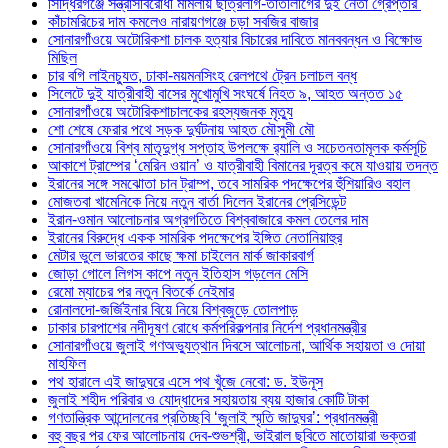
সিদ্ধিরগঞ্জে সন্ত্রাসবিরোধী মামলায় ছাত্রলীগ-তাতীলীগের দুই নেতা গ্রেপ্তার ‎
কাঁচামরিচের দাম কমলেও নারায়ণগঞ্জে চড়া সবজির বাজার
সোনারগাঁওয়ে অটোরিকশা চালক হত্যার বিচারের দাবিতে মানববন্ধন ও বিক্ষোভ
মিছিল
চার বগি লাইনচ্যুত, ঢাকা-ময়মনসিংহ রেলপথে ট্রেন চলাচল বন্ধ
সিলেটে দুই যাত্রীবাহী বাসের মুখোমুখি সংঘর্ষে নিহত ৯, আহত অন্তত ১৫
সোনারগাঁওয়ে অটোরিকশাচালকের রহস্যজনক মৃত্যু
শো শেষে ফেরার পথে সড়ক দুর্ঘটনায় আহত মৌসুমী মৌ
সোনারগাঁওয়ে বিশ্ব মাতৃদুগ্ধ সপ্তাহ উপলক্ষে র‍্যালি ও সচেতনতামূলক কর্মসূচি
আকাশে ট্রাম্পের ‘মেরিন ওয়ান’ ও যাত্রীবাহী বিমানের দূরত্ব কমে যাওয়ায় তদন্ত
ইরানের সঙ্গে সমঝোতা চান ট্রাম্প, তবে সামরিক পদক্ষেপের হুঁশিয়ারিও বহাল
মোজতবা খামেনিকে নিয়ে নতুন বার্তা দিলেন ইরানের প্রেসিডেন্ট
ইরান-ওমান আলোচনার অগ্রগতিতে বিশ্ববাজারে কমল তেলের দাম
ইরানের বিরুদ্ধে একক সামরিক পদক্ষেপের ইঙ্গিত নেতানিয়াহুর
মেটার ভুলে ভারতের কাছে ক্ষমা চাইলেন মার্ক জাকারবার্গ
জোড়া গোলে লিগস কাপে নতুন ইতিহাস গড়লেন মেসি
রেমো ম্যাচের পর নতুন বিতর্কে নেইমার
রোনালদো-জর্জিইনার বিয়ে নিয়ে বিশ্বজুড়ে তোলপাড়
ঢাকার চারপাশের নদীদূষণ রোধে কর্মপরিকল্পনার নির্দেশ প্রধানমন্ত্রীর
সোনারগাঁওয়ে জুলাই গণঅভ্যুত্থান দিবসে আলোচনা, আর্থিক সহায়তা ও দোয়া
মাহফিল
পথ হারালে এই জাদুঘরে এসে পথ খুঁজে নেবো: ড. ইউনূস
জুলাই শহীদ পরিবার ও যোদ্ধাদের সহায়তায় ব্যয় হাজার কোটি টাকা
গণতান্ত্রিক আন্দোলনের প্রতিচ্ছবি ‘জুলাই স্মৃতি জাদুঘর’: প্রধানমন্ত্রী
বহু বছর পর ফের আলোচনায় দেব-শুভশ্রী, ভাইরাল ছবিতে মাতোয়ারা ভক্তরা