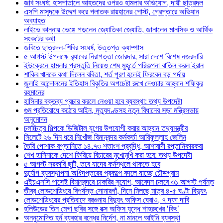
জবি সংঘর্ষ: হাসপাতালে আহতদের ওপরও হামলার অভিযোগ, দায়ী ছাত্রদল
এসপি মাসুদকে উদ্দেশ করে পলাতক রায়হানের পোস্ট, গ্রেপ্তারে অভিযান
অব্যাহত
লাইভে কান্নায় ভেঙে পড়লেন জ্যোতিকা জ্যোতি, জানালেন মানসিক ও আর্থিক
সংকটের কথা
জবিতে ছাত্রদল-শিবির সংঘর্ষ, উত্তপ্ত ক্যাম্পাস
৫ আগস্ট উপলক্ষে র‌্যাবের নিরাপত্তা জোরদার, সারা দেশে বিশেষ নজরদারি
ইউক্রেনে হামলার প্রস্তুতি নিয়েও শেষ মুহূর্তে পরিকল্পনা বাতিল করল ইরান
শাকিব খানকে কথা দিলেন ববিতা, শর্ত পূরণ হলেই ফিরবেন বড় পর্দায়
জুলাই আন্দোলনের ইতিহাস বিকৃতির অপচেষ্টা রুখে দেওয়ার আহ্বান শফিকুর
রহমানের
হাসিনার বক্তব্য প্রচার করলে নেওয়া হবে ব্যবস্থা: তথ্য উপদেষ্টা
গুম প্রতিরোধে কঠোর আইন, মৃত্যুদণ্ডসহ নতুন বিধানের সড়া মন্ত্রিসভায়
অনুমোদন
চলচ্চিত্র শিল্পকে ডিজিটাল যুগের উপযোগী করার আহ্বান তথ্যমন্ত্রীর
সিলেটে ২৬ দিন ধরে নিখোঁজ বিমানবন্দর কর্মকর্তা আরিফুল্লাহ জেলিন
তৈরি পোশাক রপ্তানিতে ১৪.৭৩ শতাংশ প্রবৃদ্ধি, আশাবাদী রপ্তানিকারকরা
শেখ হাসিনাকে দেশে ফিরিয়ে বিচারের মুখোমুখি করা হবে: তথ্য উপদেষ্টা
৫ আগস্ট সরকারি ছুটি, তবে যাদের কর্মস্থলে থাকতে হবে
দুর্যোগ ব্যবস্থাপনা অধিদপ্তরের প্রকল্পে বদলে যাচ্ছে চৌদ্দগ্রাম
এইচএসসি পাসেই বিমানবন্দরে চাকরির সুযোগ, আবেদন চলবে ৩১ আগস্ট পর্যন্ত
তীব্র লোডশেডিংয়ে বিপর্যস্ত সোনারগাঁ, দিনে মিলছে মাত্র ৪-৫ ঘণ্টা বিদ্যুৎ
লোডশেডিংয়ের প্রতিবাদে বরগুনায় বিদ্যুৎ অফিস ঘেরাও, ৭ দফা দাবি
হলিউডের তিন মেগা ছবির সঙ্গে বক্স অফিস যুদ্ধে শাহরুখের ‘কিং’
অননুমোদিত হর্ন ব্যবহার বন্ধের নির্দেশ, না মানলে আইনি ব্যবস্থা