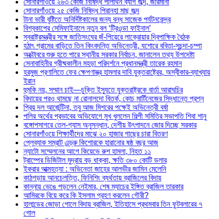
সোনারগাঁওয়ে ২৬৩ কেজি নিষিদ্ধ পলিথিন ব্যাগ জব্দ, জরিমানা
সোনারগাঁওয়ে ২৫ কেজি নিষিদ্ধ পিরানহা মাছ জব্দ
টানা ভারী বৃষ্টিতে অনির্দিষ্টকালের জন্য বন্ধ সাজেক পর্যটনকেন্দ্র
বিশ্বকাপের সেমিফাইনালে নতুন বল ‘ট্রিওন্ডা ফাইনাল’
স্বরাষ্ট্রমন্ত্রীর সঙ্গে জাতিসংঘের জঁ-পিয়েরে লাক্রোয়ার দ্বিপাক্ষিক বৈঠক
হঠাৎ গ্রামের বাড়িতে তিন কিংবদন্তি অভিনেত্রী, যশোরে ববিতা-সুচন্দা-চম্পা
অক্টোবরে শুরু হতে পারে স্থানীয় সরকার নির্বাচন, জানালেন তথ্য উপদেষ্টা
সেনাবাহিনীর গ্রীষ্মকালীন মহড়া পরিদর্শনে প্রধানমন্ত্রী তারেক রহমান
হরমুজ প্রণালিতে ফের ক্ষেপণাস্ত্র হামলার দাবি যুক্তরাষ্ট্রের, অস্বীকার-ব্যাখ্যায়
ইরান
হুমকি নয়, সম্মান চাই—চুক্তি ইস্যুতে যুক্তরাষ্ট্রকে বার্তা আরাঘচির
বিদায়ের পরও থামছে না রোনালদো বিতর্ক, কোচ মার্টিনেজের সিদ্ধান্তে প্রশ্ন
প্রিয় দল আর্জেন্টিনা, তবু আজ মিশরের পক্ষেই অভিনেত্রী বর্ষা
পলির অর্থের প্রভাবের অভিযোগে মুখ খুললেন শিল্পী সমিতির সভাপতি শিবা শানু
বঙ্গোপসাগরে তেল-গ্যাস অনুসন্ধান, দেশীয় উৎপাদনে জোর দিচ্ছে সরকার
সোনারগাঁওয়ে শিক্ষার্থীদের মাঝে ২০ হাজার গাছের চারা বিতরণ
প্লেব্যাক সম্রাট এন্ড্রু কিশোরকে হারানোর ষষ্ঠ বছর আজ
ন্যাটো সম্মেলনের আগে কিয়েভে রুশ হামলা, নিহত ১১
ট্রাম্পের ডিজিটাল মুদ্রায় বড় ধাক্কা, ক্ষতি ৩৮০ কোটি ডলার
ইকরার আত্মহত্যা : অভিনেতা জাহের আলভীর জামিন মেলেনি
কাঠগড়ায় আনচেলত্তি, ফিনিশিং ব্যর্থতায় ব্রাজিলের বিদায়
কান্নায় ভেঙে পড়লেন নেইমার, শেষ ম্যাচের ইঙ্গিত ব্রাজিল তারকার
আমিরকে বিয়ে করে কি ইসলাম গ্রহণ করলেন গৌরী?
হালান্ডের জোড়া গোলে বিদায় ব্রাজিল, ইতিহাসে প্রথমবার তিন ফুটবলারের ৭
গোল