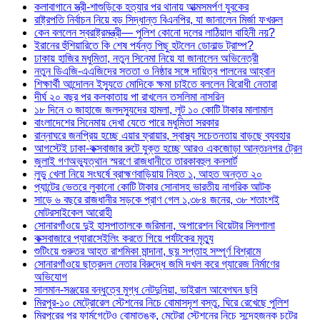
কলাবাগানে স্ত্রী-শাশুড়িকে হত্যার পর থানায় আত্মসমর্পণ যুবকের
রাষ্ট্রপতি নির্বাচন নিয়ে বড় সিদ্ধান্ত বিএনপির, যা জানালেন মির্জা ফখরুল
কেন বললেন স্বরাষ্ট্রমন্ত্রী— পুলিশ কোনো দলের লাঠিয়াল বাহিনী নয়?
ইরানের হুঁশিয়ারিতে কি শেষ পর্যন্ত পিছু হটলেন ডোনাল্ড ট্রাম্প?
ঢাকায় হাজির মধুমিতা, নতুন সিনেমা নিয়ে যা জানালেন অভিনেত্রী
নতুন ডিএজি-এএজিদের সততা ও নিষ্ঠার সঙ্গে দায়িত্ব পালনের আহ্বান
শিক্ষার্থী আন্দোলন ইস্যুতে মোদিকে ক্ষমা চাইতে বললেন বিরোধী নেতারা
দীর্ঘ ২০ বছর পর কলকাতায় পা রাখলেন তসলিমা নাসরিন
১৮ দিনে ৩ জাহাজে জলদস্যুদের হামলা, লুট ১০ কোটি টাকার মালামাল
বাংলাদেশের সিনেমায় দেখা যেতে পারে মধুমিতা সরকার
রান্নাঘরে জনপ্রিয় হচ্ছে এয়ার ফ্রায়ার, স্বাস্থ্য সচেতনতায় বাড়ছে ব্যবহার
আগস্টেই ঢাকা-কক্সবাজার রুটে যুক্ত হচ্ছে আরও একজোড়া আন্তঃনগর ট্রেন
জুলাই গণঅভ্যুত্থান স্মরণে রাজধানীতে তারকাবহুল কনসার্ট
লুডু খেলা নিয়ে সংঘর্ষে ব্রাহ্মণবাড়িয়ায় নিহত ১, আহত অন্তত ২০
প্যান্টের ভেতরে লুকানো কোটি টাকার সোনাসহ ভারতীয় নাগরিক আটক
সাড়ে ৬ বছরে রাজধানীর সড়কে প্রাণ গেল ১,৩৮৪ জনের, ৩৮ শতাংশই
মোটরসাইকেল আরোহী
সোনারগাঁওয়ে দুই হাসপাতালকে জরিমানা, অপারেশন থিয়েটার সিলগালা
কক্সবাজারে প্যারাসেইলিং করতে গিয়ে পর্যটকের মৃত্যু
শুটিংয়ে গুরুতর আহত রাশমিকা মান্দানা, ছয় সপ্তাহ সম্পূর্ণ বিশ্রামে
সোনারগাঁওয়ে ছাত্রদল নেতার বিরুদ্ধে জমি দখল করে গ্যারেজ নির্মাণের
অভিযোগ
সালমান-সঞ্জয়ের বন্ধুত্বে মুগ্ধ নেটদুনিয়া, ভাইরাল আবেগঘন ছবি
মিরপুর-১০ মেট্রোরেল স্টেশনের নিচে বোমাসদৃশ বস্তু, ঘিরে রেখেছে পুলিশ
মিরপুরের পর ফার্মগেটেও বোমাতঙ্ক, মেট্রো স্টেশনের নিচে সন্দেহজনক চটের