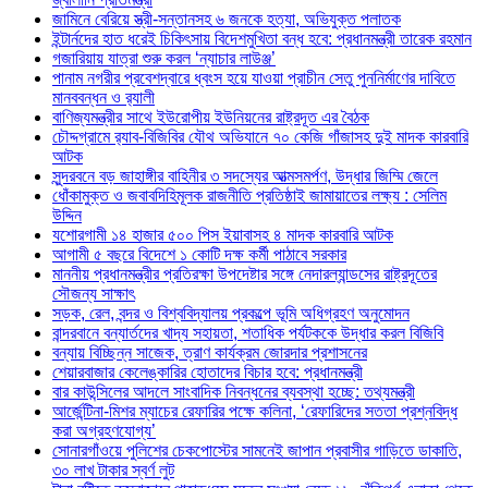
জামিনে বেরিয়ে স্ত্রী-সন্তানসহ ৬ জনকে হত্যা, অভিযুক্ত পলাতক
ইন্টার্নদের হাত ধরেই চিকিৎসায় বিদেশমুখিতা বন্ধ হবে: প্রধানমন্ত্রী তারেক রহমান
গজারিয়ায় যাত্রা শুরু করল ‘ন্যাচার লাউঞ্জ’
পানাম নগরীর প্রবেশদ্বারে ধ্বংস হয়ে যাওয়া প্রাচীন সেতু পুননির্মাণের দাবিতে
মানববন্ধন ও র‌্যালী
বাণিজ্যমন্ত্রীর সাথে ইউরোপীয় ইউনিয়নের রাষ্ট্রদূত এর বৈঠক
চৌদ্দগ্রামে র‌্যাব-বিজিবির যৌথ অভিযানে ৭০ কেজি গাঁজাসহ দুই মাদক কারবারি
আটক
সুন্দরবনে বড় জাহাঙ্গীর বাহিনীর ৩ সদস্যের আত্মসমর্পণ, উদ্ধার জিম্মি জেলে
ধোঁকামুক্ত ও জবাবদিহিমূলক রাজনীতি প্রতিষ্ঠাই জামায়াতের লক্ষ্য : সেলিম
উদ্দিন
যশোরগামী ১৪ হাজার ৫০০ পিস ইয়াবাসহ ৪ মাদক কারবারি আটক
আগামী ৫ বছরে বিদেশে ১ কোটি দক্ষ কর্মী পাঠাবে সরকার
মাননীয় প্রধানমন্ত্রীর প্রতিরক্ষা উপদেষ্টার সঙ্গে নেদারল্যান্ডসের রাষ্ট্রদূতের
সৌজন্য সাক্ষাৎ
সড়ক, রেল, বন্দর ও বিশ্ববিদ্যালয় প্রকল্পে ভূমি অধিগ্রহণ অনুমোদন
বান্দরবানে বন্যার্তদের খাদ্য সহায়তা, শতাধিক পর্যটককে উদ্ধার করল বিজিবি
বন্যায় বিচ্ছিন্ন সাজেক, ত্রাণ কার্যক্রম জোরদার প্রশাসনের
শেয়ারবাজার কেলেঙ্কারির হোতাদের বিচার হবে: প্রধানমন্ত্রী
বার কাউন্সিলের আদলে সাংবাদিক নিবন্ধনের ব্যবস্থা হচ্ছে: তথ্যমন্ত্রী
আর্জেন্টিনা-মিশর ম্যাচের রেফারির পক্ষে কলিনা, ‘রেফারিদের সততা প্রশ্নবিদ্ধ
করা অগ্রহণযোগ্য’
সোনারগাঁওয়ে পুলিশের চেকপোস্টের সামনেই জাপান প্রবাসীর গাড়িতে ডাকাতি,
৩০ লাখ টাকার স্বর্ণ লুট