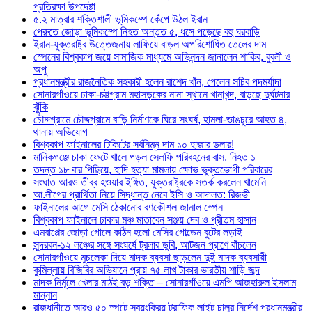
প্রতিরক্ষা উপদেষ্টা
৫.২ মাত্রার শক্তিশালী ভূমিকম্পে কেঁপে উঠল ইরান
পেরুতে জোড়া ভূমিকম্পে নিহত অন্তত ৫, ধসে পড়েছে বহু ঘরবাড়ি
ইরান-যুক্তরাষ্ট্র উত্তেজনায় লাফিয়ে বাড়ল অপরিশোধিত তেলের দাম
স্পেনের বিশ্বকাপ জয়ে সামাজিক মাধ্যমে অভিনন্দন জানালেন শাকিব, বুবলী ও
অপু
প্রধানমন্ত্রীর রাজনৈতিক সহকারী হলেন রাশেদ খাঁন, পেলেন সচিব পদমর্যাদা
সোনারগাঁওয়ে ঢাকা-চট্টগ্রাম মহাসড়কের নানা স্থানে খানাখন্দ, বাড়ছে দুর্ঘটনার
ঝুঁকি
চৌদ্দগ্রামে চৌদ্দগ্রামে বাড়ি নির্মাণকে ঘিরে সংঘর্ষ, হামলা-ভাঙচুরে আহত ৪,
থানায় অভিযোগ
বিশ্বকাপ ফাইনালের টিকিটের সর্বনিম্ন দাম ১০ হাজার ডলার!
মানিকগঞ্জে চাকা ফেটে খালে পড়ল সেলফি পরিবহনের বাস, নিহত ১
তদন্ত ১৮ বার পিছিয়ে, হাদি হত্যা মামলায় ক্ষোভ ভুক্তভোগী পরিবারের
সংঘাত আরও তীব্র হওয়ার ইঙ্গিত, যুক্তরাষ্ট্রকে সতর্ক করলেন খামেনি
আ.লীগের প্রার্থিতা নিয়ে সিদ্ধান্ত নেবে ইসি ও আদালত: রিজভী
ফাইনালের আগে মেসি ঠেকানোর রণকৌশল জানাল স্পেন
বিশ্বকাপ ফাইনালে ঢাকার মঞ্চ মাতাবেন সঞ্জয় দেব ও প্রীতম হাসান
এমবাপ্পের জোড়া গোলে কঠিন হলো মেসির গোল্ডেন বুটের লড়াই
সুন্দরবন-১২ লঞ্চের সঙ্গে সংঘর্ষে ট্রলার ডুবি, আটজন প্রাণে বাঁচলেন
সোনারগাঁওয়ে মুচলেকা দিয়ে মাদক ব্যবসা ছাড়লেন দুই মাদক ব্যবসায়ী
কুমিল্লায় বিজিবির অভিযানে প্রায় ৭৫ লাখ টাকার ভারতীয় শাড়ি জব্দ
মাদক নির্মূলে খেলার মাঠই বড় শক্তি – সোনারগাঁওয়ে এমপি আজহারুল ইসলাম
মান্নান
রাজধানীতে আরও ৫০ স্পটে স্বয়ংক্রিয় ট্রাফিক লাইট চালুর নির্দেশ প্রধানমন্ত্রীর