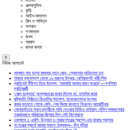
মতামত
এক্সক্লুসিভ
কৃষি
আইন-আদালত
শিল্প ও সাহিত্য
অপরাধ
গণমাধ্যম
জবস
প্রবাস
রান্না বান্না
X
নিউজ আপডেট
সালমান শাহ হত্যা মামলায় নতুন মোড়, গ্রেফতার অভিনেতা ডন
গাজায় ধ্বংসস্তূপ থেকে ১৯ মরদেহ উদ্ধার, বেশিরভাগই নারী-শিশু
প্রাইভেট টিউশন নিয়ে উদ্বেগ, ‘মহামারি আকার ধারণ করেছে’—গণশিক্ষা
প্রতিমন্ত্রী
‘সেক্স ডাক্তার’ অপপ্রচারের জবাব দিলেন ডা. তাসনিম জারা
রাষ্ট্রপতি নির্বাচনে বিএনপির পদক্ষেপ, মনোনয়নপত্র সংগ্রহ
বাবার মৃত্যুতে শোকে মেসি, শেষ বিদায় জানাতে ফিরলেন আর্জেন্টিনায়
সোনারগাঁওয়ে স্কুল ছাত্রীকে লাথি দেওয়ার ভিডিও ভাইরাল :পুলিশ সমাজসেবার
তত্ত্বাবধানে পরিবারের জিম্মায় দিল সেই কিশোরকে
একসাথে ৫ এমপি, উন্নয়ন ও নারায়ণগঞ্জের প্রশ্নে এক থাকার প্রত্যয়
না.গঞ্জের স্বার্থে আমরা সকলে ঐক্যবদ্ধ– দিপু ভূঁইয়া