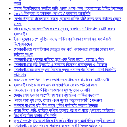
বস্তা
হামাস নিরস্ত্রীকরণে সম্মতির দাবি, গাজা থেকে সেনা প্রত্যাহারের ইঙ্গিত ট্রাম্পের
২০২৭ বিশ্বকাপের ফাইনাল কোথায়? জানালো আইসিসি
কেশম ইস্যুতে উত্তেজনা চরমে, কুয়েতে মার্কিন ঘাঁটি লক্ষ্য করে ইরানের ড্রোন
হামলা
তারেক রহমানের সঙ্গে বৈঠকের পর সুখবর, বাংলাদেশে বিনিয়োগ যাচাই করবে
যুক্তরাষ্ট্র
ইরান যুদ্ধের চাপে ফুরিয়ে যাচ্ছে মার্কিন প্রতিরক্ষা ক্ষেপণাস্ত্র, সতর্কবার্তা
বিশ্লেষকদের
সোনারগাঁওয়ে আষাঢ়িয়াচর সেতুতে বড় গর্ত, ওয়াকওয়ে রাস্তার বেহাল দশা,
দুর্ঘটনার শঙ্কা
সোনারগাঁওয়ে পুকুরের পানিতে ডুবে এক শিশুর মৃত্যু , আহত ১ শিশু
সোনারগাঁওয়ে চুরি-ছিনতাই ও মাদকের বিরুদ্ধে মানববন্ধন ও বিক্ষোভ
সোনারগাঁওয়ের জলাবদ্ধতা নিরসনে দ্রুত পদক্ষেপের নির্দেশ– ঢাকা বিভাগীয়
কমিশনার
সন্তানকে সম্পত্তি দিলেও ভোগ-দখল থাকবে বাবা-মায়ের: আইনমন্ত্রী
যুক্তরাষ্ট্র থেকে আরও ২৩ বাংলাদেশিকে ফেরত পাঠানো হলো
এমবোলোর লাল কার্ড নিয়ে প্রথমবার মুখ খুললেন রেফারি
মেয়াদ শেষ হওয়ার আগেই ন্যাশনাল ব্যাংকের এমডির পদত্যাগ
‘আগে যারা ঘুষ খেত, তারাই এখন জুলাই আন্দোলনকারী’ : ফখরুল
অবসরে যাওয়ার দুই দিন আগে পুলিশ কর্মকর্তার মরদেহ উদ্ধার
খাবার দিতে দেরি, ভাবিকে কুপিয়ে হত্যার পর মাথা গাছে ঝুলানোর অভিযোগ
ডিএমপির তিন থানার ওসি বদলি
জুলাই পদযাত্রায় অংশ নিতে সিলেটে পৌঁছেছেন এনসিপির কেন্দ্রীয় নেতারা
সোনারগাঁওয়ে তিন গ্রামে শিয়ালের কামড়ে নারী,শিশুসহ আহত ১৫