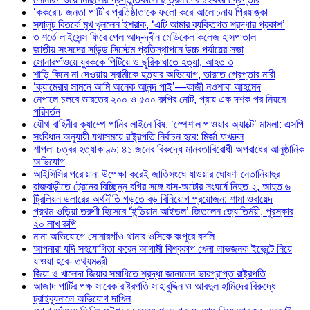
‘ককরোচ জনতা পার্টি’র প্রতিষ্ঠাতাকে ফলো করে আলোচনায় প্রিয়াঙ্কা
স্যালুট বিতর্কে মুখ খুললেন ইশরাক, ‘এটি আমার ব্যক্তিগত শ্রদ্ধার প্রকাশ’
৩ শর্তে লাইসেন্স ফিরে পেল আদ্-দ্বীন মেডিকেল কলেজ হাসপাতাল
জাতীয় সংসদের সাউন্ড সিস্টেম প্রতিস্থাপনে উচ্চ পর্যায়ের সভা
সোনারগাঁওয়ে যুবককে পিটিয়ে ও ছুরিকাঘাতে হত্যা, আহত ৩
শাড়ি কিনে না দেওয়ায় স্বামীকে হত্যার অভিযোগ, ভারতে গ্রেপ্তার নারী
‘ক্যামেরার সামনে আমি অনেক আনন্দ পাই’—কাজী নওশাবা আহমেদ
নেপালে চলবে ভারতের ২০০ ও ৫০০ রুপির নোট, প্রায় এক দশক পর নিয়মে
পরিবর্তন
যৌথ বাহিনীর ক্যাম্পে পানির লাইনে বিষ, ‘স্পেশাল পাওয়ার অ্যাক্টে’ মামলা: এসপি
সংবিধান অনুযায়ী যথাসময়ে রাষ্ট্রপতি নির্বাচন হবে: মির্জা ফখরুল
শাপলা চত্বর হত্যাকাণ্ড: ৪১ জনের বিরুদ্ধে মানবতাবিরোধী অপরাধের আনুষ্ঠানিক
অভিযোগ
আইসিসির পরোয়ানা উপেক্ষা করেই জাতিসংঘে যাওয়ার ঘোষণা নেতানিয়াহুর
রাজবাড়ীতে ট্রেনের বিচ্ছিন্ন বগির সঙ্গে বাস-অটোর সংঘর্ষে নিহত ২, আহত ৬
ট্রিলিয়ন ডলারের অর্থনীতি গড়তে বড় বিনিয়োগ প্রয়োজন: শামা ওবায়েদ
প্রথম ওড়িয়া তরুণী হিসেবে ‘ইন্ডিয়ান আইডল’ জিতলেন জ্যোতির্ময়ী, পুরস্কার
২০ লাখ রুপি
নানা অভিযোগে সোনারগাঁও থানার ওসিকে রংপুরে বদলি
আপনারা যদি সহযোগিতা করেন আগামী বিশ্বকাপ খেলা লাভজনক ইভেন্টে নিয়ে
যাওয়া হবে- তথ্যমন্ত্রী
জিয়া ও খালেদা জিয়ার সমাধিতে শ্রদ্ধা জানালেন ভারপ্রাপ্ত রাষ্ট্রপতি
আজাদ পার্টির পক্ষ সাবেক রাষ্ট্রপতি সাহাবুদ্দিন ও আবদুল হামিদের বিরুদ্ধে
ট্রাইব্যুনালে অভিযোগ দাখিল