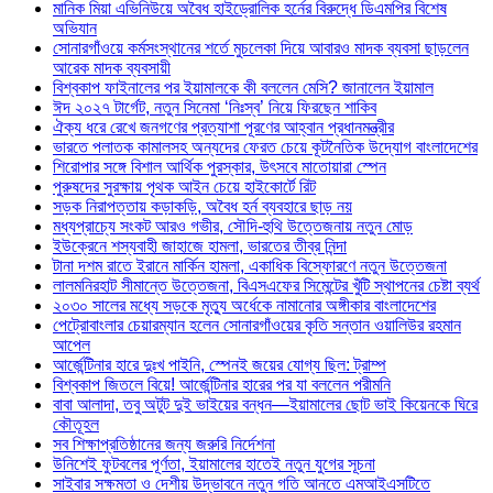
মানিক মিয়া এভিনিউয়ে অবৈধ হাইড্রোলিক হর্নের বিরুদ্ধে ডিএমপির বিশেষ
অভিযান
সোনারগাঁওয়ে কর্মসংস্থানের শর্তে মুচলেকা দিয়ে আবারও মাদক ব্যবসা ছাড়লেন
আরেক মাদক ব্যবসায়ী
বিশ্বকাপ ফাইনালের পর ইয়ামালকে কী বললেন মেসি? জানালেন ইয়ামাল
ঈদ ২০২৭ টার্গেট, নতুন সিনেমা ‘নিঃস্ব’ নিয়ে ফিরছেন শাকিব
ঐক্য ধরে রেখে জনগণের প্রত্যাশা পূরণের আহ্বান প্রধানমন্ত্রীর
ভারতে পলাতক কামালসহ অন্যদের ফেরত চেয়ে কূটনৈতিক উদ্যোগ বাংলাদেশের
শিরোপার সঙ্গে বিশাল আর্থিক পুরস্কার, উৎসবে মাতোয়ারা স্পেন
পুরুষদের সুরক্ষায় পৃথক আইন চেয়ে হাইকোর্টে রিট
সড়ক নিরাপত্তায় কড়াকড়ি, অবৈধ হর্ন ব্যবহারে ছাড় নয়
মধ্যপ্রাচ্যে সংকট আরও গভীর, সৌদি-হুথি উত্তেজনায় নতুন মোড়
ইউক্রেনে শস্যবাহী জাহাজে হামলা, ভারতের তীব্র নিন্দা
টানা দশম রাতে ইরানে মার্কিন হামলা, একাধিক বিস্ফোরণে নতুন উত্তেজনা
লালমনিরহাট সীমান্তে উত্তেজনা, বিএসএফের সিমেন্টের খুঁটি স্থাপনের চেষ্টা ব্যর্থ
২০৩০ সালের মধ্যে সড়কে মৃত্যু অর্ধেকে নামানোর অঙ্গীকার বাংলাদেশের
পেট্রোবাংলার চেয়ারম্যান হলেন সোনারগাঁওয়ের কৃতি সন্তান ওয়ালিউর রহমান
আপেল
আর্জেন্টিনার হারে দুঃখ পাইনি, স্পেনই জয়ের যোগ্য ছিল: ট্রাম্প
বিশ্বকাপ জিতলে বিয়ে! আর্জেন্টিনার হারের পর যা বললেন পরীমনি
বাবা আলাদা, তবু অটুট দুই ভাইয়ের বন্ধন—ইয়ামালের ছোট ভাই কিয়েনকে ঘিরে
কৌতূহল
সব শিক্ষাপ্রতিষ্ঠানের জন্য জরুরি নির্দেশনা
উনিশেই ফুটবলের পূর্ণতা, ইয়ামালের হাতেই নতুন যুগের সূচনা
সাইবার সক্ষমতা ও দেশীয় উদ্ভাবনে নতুন গতি আনতে এমআইএসটিতে