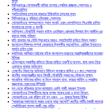
মানুষ
সিদ্ধিরগঞ্জে পোশাককর্মী সাদিয়া হত্যায় প্রেমিক রাজ্জাক গ্রেপ্তার ও
স্বীকারোক্তি
প্রাইভেটকার চালকের মারধরে ইজিবাইক চালকের মৃত্যু
সিদ্ধিরগঞ্জে ৪ পরিবহন চাঁদাবাজ গ্রেপ্তার
সোনারগাঁওয়ে পাম্পগুলোতে গ্যাস সংকট, চরম ভোগান্তিতে সিএনজি চালিত
যানবাহনের চালক ও যাত্রী
নবনিযুক্ত নৌবাহিনী প্রধান ভাইস এডমিরাল খোন্দকার মিসবাহ উল আজীম-এর
র‍্যাংক ব্যাজ পরিধান
হুতি হামলার পর সৌদি ট্যাংকারে আগুন, স্যাটেলাইট ছবিতে মিলল প্রমাণ
বাংলাদেশ-সিঙ্গাপুর সম্পর্ক জোরদারে দ্বিপক্ষীয় সহযোগিতা, রোহিঙ্গা ইস্যুতেও
সমর্থন চাইল ঢাকা
ম্যানিলায় আসিয়ান বৈঠকের ফাঁকে বাংলাদেশ-ভারতের পররাষ্ট্রমন্ত্রীদের শুভেচ্ছা
বিনিময়
চৌদ্দগ্রামে প্রবাসীর বাড়িতে বিয়ের দাবিতে তরুণী’র অনশন, বাসা ভাড়া নিয়ে
একসাথে থাকার অভিযোগ
তেজগাঁও বিভাগের অভিযানে বিভিন্ন অপরাধে জড়িত ৫৭ জন গ্রেফতার
মাননীয় প্রধানমন্ত্রীর সাথে বিদায়ী নৌবাহিনী প্রধানের সৌজন্য সাক্ষাৎ
সাংবাদিক শফিকের মুক্তি না দিলে শাহবাগ থানা, ফায়ার সার্ভিস ও স্বরাষ্ট্র
মন্ত্রণালয় ঘেরাওয়ের হুঁশিয়ারি
দল থেকে বহিষ্কার হলেন জামায়াত এমপি গাজী নজরুল ইসলাম
সোনারগাঁওয়ে শিক্ষার্থীদের মাঝে ফলজ গাছের চারা ও ছাতা বিতরণ ​
সোনারগাঁওয়ে এক কাঁঠাল দুই মণ ওজন, ১০ হাজার টাকায় বিক্রি
“সরকারের সমালোচনা করার এখনো সময় আসেনি”-জাতীয় পার্টির (কাজী জাফর)
প্রেসিডিয়াম সদস্য কাজী মোঃ নাহিদ