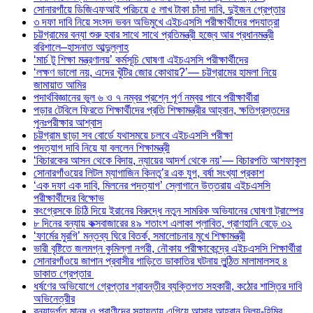
সোনারগাঁয়ে ডিজিএফআই পরিচয়ে ৫ লাখ টাকা চাঁদা দাবি, দুইজন গ্রেপ্তার
৩ দফা দাবি নিয়ে সংসদ ভবন অভিমুখে এইচএসসি পরীক্ষার্থীদের পদযাত্রা
চট্টগ্রামের বন্যা শুরু হবার সাথে সাথে প্রতিমন্ত্রী হজ্বে আর প্রধানমন্ত্রী
বরিশালে–হাসনাত আব্দুল্লাহ
‘মার্চ টু শিক্ষা মন্ত্রণালয়’ কর্মসূচি ঘোষণা এইচএসসি পরীক্ষার্থীদের
‘লক্ষণ ভালো নয়, এদের খুঁটির জোর কোথায়?’— চট্টগ্রামের হামলা নিয়ে
জামায়াত আমির
পদার্থবিজ্ঞানের ভুল ৬ ও ৭ নম্বর প্রশ্নে পূর্ণ নম্বর পাবে পরীক্ষার্থীরা
পড়ার টেবিলে ফিরতে শিক্ষার্থীদের প্রতি শিক্ষামন্ত্রীর আহ্বান, ক্ষতিগ্রস্তদের
পুনঃপরীক্ষার আশ্বাস
চট্টগ্রাম ছাড়া সব বোর্ডে যথাসময়ে চলবে এইচএসসি পরীক্ষা
পদত্যাগ দাবি নিয়ে যা বললেন শিক্ষামন্ত্রী
‘বিচারকের আসন থেকে বিদায়, ন্যায়ের আদর্শ থেকে নয়’— বিচারপতি আশফাকুল
সোনারগাঁওয়ের লিটল ম্যাগাজিন কিনতু’র এক যুগ, বর্ষা সংখ্যা প্রকাশ
‘এক দফা এক দাবি, মিলনের পদত্যাগ’ স্লোগানে উত্তরায় এইচএসসি
পরীক্ষার্থীদের বিক্ষোভ
কংগ্রেসকে চিঠি দিয়ে ইরানের বিরুদ্ধে নতুন সামরিক অভিযানের ঘোষণা ট্রাম্পের
৮ দিনের বন্যায় কক্সবাজারের ৪৯ শতাংশ এলাকা প্লাবিত, প্রাণহানি বেড়ে ৩২
‘ফার্মের মুরগি’ মন্তব্য ঘিরে বিতর্ক, সমালোচনার মুখে শিক্ষামন্ত্রী
ভারী বৃষ্টিতে জলমগ্ন কুমিল্লা নগরী, নৌকায় পরীক্ষাকেন্দ্রে এইচএসসি শিক্ষার্থীরা
সোনারগাঁওয়ে জাপান প্রবাসীর গাড়িতে ডাকাতির ঘটনায় লুন্ঠিত মালামালসহ ৪
ডাকাত গ্রেপ্তার
ধর্ষণের অভিযোগে গ্রেপ্তার শ্রাবন্তীর ব্যক্তিগত সহকারী, কঠোর শাস্তির দাবি
অভিনেত্রীর
বন্যাদুর্গত মানুষ ও প্রাণীদের সহায়তায় এগিয়ে আসার আহ্বান নিলয়-হিমির