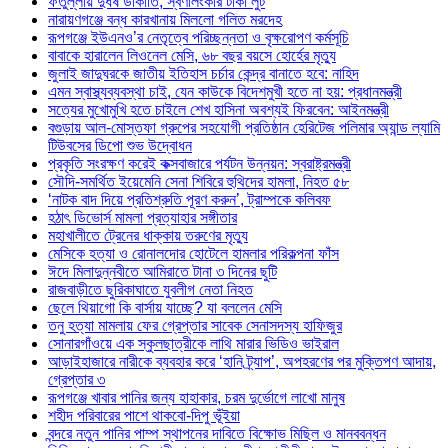
ফতুল্লায় দুর্ধষ ডাকাতি, স্বর্ণালংকার টাকা লুট
নারায়ণগঞ্জে বন্ধ কারখানায় মিললো গলিত মরদেহ
রূপগঞ্জে ইউএনও’র নেতৃত্বে পরিচ্ছন্নতা ও বৃক্ষরোপণ কর্মসূচি
বাবাকে হারালেন লিওনেল মেসি, ৬৮ বছর বয়সে হোর্হের মৃত্যু
জুলাই জাদুঘরকে জাতীয় ইতিহাস চর্চার কেন্দ্র বানাতে হবে: নাহিদ
এমন স্বাস্থ্যব্যবস্থা চাই, যেন কাউকে বিদেশমুখী হতে না হয়: প্রধানমন্ত্রী
সত্যের মুখোমুখি হতে চাইলে শেখ হাসিনা অবশ্যই ফিরবেন: আইনমন্ত্রী
বগুড়ায় আল-মোস্তফা গ্রুপের সহযোগী প্রতিষ্ঠান হেরিটেজ পলিমার অ্যান্ড ল্যামি
টিউবসের ডিপো শুভ উদ্বোধন
প্রকৃতি সংরক্ষণ করেই কক্সবাজারে পর্যটন উন্নয়ন: স্বরাষ্ট্রমন্ত্রী
সৌদি-সমর্থিত ইয়েমেনি সেনা শিবিরে হুথিদের হামলা, নিহত ৫৮
‘নাটক বাদ দিয়ে প্রতিশ্রুতি পূরণ করুন’, ট্রাম্পকে কলিবফ
হঠাৎ ডিভোর্স মামলা প্রত্যাহার সঙ্গীতার
মহাখালীতে ট্রেনের ধাক্কায় তরুণের মৃত্যু
মেসিকে হত্যা ও রোনালদোর হোটেলে হামলার পরিকল্পনা ফাঁস
ঈদে মিলাদুন্নবীতে আমিরাতে টানা ৩ দিনের ছুটি
রাজবাড়ীতে ছুরিকাঘাতে যুবলীগ নেতা নিহত
ছেলে থিয়াগো কি বার্সায় যাচ্ছে? যা বললেন মেসি
তনু হত্যা মামলায় ফের গ্রেপ্তার সাবেক সেনাসদস্য হাফিজুর
সোনারগাঁওয়ে এক স্কুলছাত্রীকে লাথি মারার ভিডিও ভাইরাল
আড়াইহাজারে নারীকে ব্যবহার করে ‘হানি ট্র্যাপ’, অপহরণের পর মুক্তিপণ আদায়,
গ্রেপ্তার ৩
রূপগঞ্জে খাবার পানির জন্য হাহাকার, চরম দুর্ভোগে লাখো মানুষ
শহীদ পরিবারের পাশে থাকবো-দিপু ভূঁইয়া
বন্দরে নতুন পানির পাম্প স্থাপনের দাবিতে বিক্ষোভ মিছিল ও মানববন্ধন