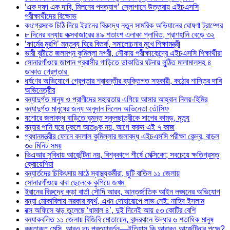
‘এক দফা এক দাবি, মিলনের পদত্যাগ’ স্লোগানে উত্তরায় এইচএসসি
পরীক্ষার্থীদের বিক্ষোভ
কংগ্রেসকে চিঠি দিয়ে ইরানের বিরুদ্ধে নতুন সামরিক অভিযানের ঘোষণা ট্রাম্পের
৮ দিনের বন্যায় কক্সবাজারের ৪৯ শতাংশ এলাকা প্লাবিত, প্রাণহানি বেড়ে ৩২
‘ফার্মের মুরগি’ মন্তব্য ঘিরে বিতর্ক, সমালোচনার মুখে শিক্ষামন্ত্রী
ভারী বৃষ্টিতে জলমগ্ন কুমিল্লা নগরী, নৌকায় পরীক্ষাকেন্দ্রে এইচএসসি শিক্ষার্থীরা
সোনারগাঁওয়ে জাপান প্রবাসীর গাড়িতে ডাকাতির ঘটনায় লুন্ঠিত মালামালসহ ৪
ডাকাত গ্রেপ্তার
ধর্ষণের অভিযোগে গ্রেপ্তার শ্রাবন্তীর ব্যক্তিগত সহকারী, কঠোর শাস্তির দাবি
অভিনেত্রীর
বন্যাদুর্গত মানুষ ও প্রাণীদের সহায়তায় এগিয়ে আসার আহ্বান নিলয়-হিমির
বন্যাদুর্গত মানুষের জন্য অনুদান দিলেন অভিনেতা তৌসিফ
যশোরে জলাবদ্ধ বাড়িতে ঘুমন্ত স্কুলছাত্রীকে সাপের কামড়, মৃত্যু
বন্যার পানি ঘরে ঢুকলে আতঙ্ক নয়, আগে করুন এই ৭ কাজ
প্রধানমন্ত্রীর ফোনে বদলাল কুমিল্লার জলাবদ্ধ এইচএসসি পরীক্ষা কেন্দ্র, বাড়ল
৩০ মিনিট সময়
ভিএআর সুবিধায় আর্জেন্টিনা নয়, বিশ্বকাপে শীর্ষে মেক্সিকো; সবচেয়ে ক্ষতিগ্রস্ত
ক্রোয়েশিয়া
বন্যার্তদের চিকিৎসায় মাঠে স্বাস্থ্যকর্মীরা, ছুটি বাতিল ১১ জেলায়
সোনারগাঁওয়ে বাবা ছেলেকে কুপিয়ে জখম
ইরানের বিরুদ্ধে কড়া বার্তা সৌদি আরব, আন্তর্জাতিক আইন লঙ্ঘনের অভিযোগ
বন্যা মোকাবিলায় সরকার ব্যর্থ, এখন দোষারোপে লাভ নেই: নাহিদ ইসলাম
বক্স অফিসে ঝড় তুলেছে ‘ধামাল ৪’, দুই দিনেই আয় ৫৩ কোটির বেশি
বন্যাকবলিত ১১ জেলায় বিজিবি মোতায়েন, বান্দরবানে উদ্ধার ৬ শতাধিক মানুষ
রক্তাক্ত মেসি, আরও দৃঢ় প্রত্যাবর্তন—ইতিহাস কি আবারও আর্জেন্টিনার পক্ষে?