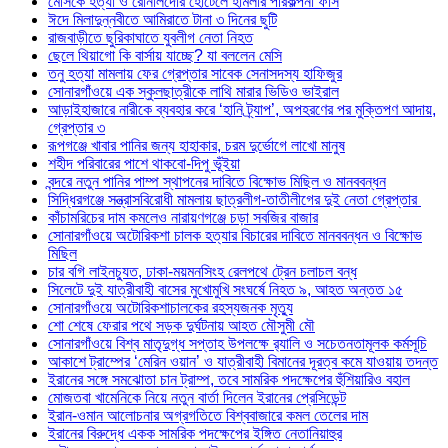
মেসিকে হত্যা ও রোনালদোর হোটেলে হামলার পরিকল্পনা ফাঁস
ঈদে মিলাদুন্নবীতে আমিরাতে টানা ৩ দিনের ছুটি
রাজবাড়ীতে ছুরিকাঘাতে যুবলীগ নেতা নিহত
ছেলে থিয়াগো কি বার্সায় যাচ্ছে? যা বললেন মেসি
তনু হত্যা মামলায় ফের গ্রেপ্তার সাবেক সেনাসদস্য হাফিজুর
সোনারগাঁওয়ে এক স্কুলছাত্রীকে লাথি মারার ভিডিও ভাইরাল
আড়াইহাজারে নারীকে ব্যবহার করে ‘হানি ট্র্যাপ’, অপহরণের পর মুক্তিপণ আদায়,
গ্রেপ্তার ৩
রূপগঞ্জে খাবার পানির জন্য হাহাকার, চরম দুর্ভোগে লাখো মানুষ
শহীদ পরিবারের পাশে থাকবো-দিপু ভূঁইয়া
বন্দরে নতুন পানির পাম্প স্থাপনের দাবিতে বিক্ষোভ মিছিল ও মানববন্ধন
সিদ্ধিরগঞ্জে সন্ত্রাসবিরোধী মামলায় ছাত্রলীগ-তাতীলীগের দুই নেতা গ্রেপ্তার ‎
কাঁচামরিচের দাম কমলেও নারায়ণগঞ্জে চড়া সবজির বাজার
সোনারগাঁওয়ে অটোরিকশা চালক হত্যার বিচারের দাবিতে মানববন্ধন ও বিক্ষোভ
মিছিল
চার বগি লাইনচ্যুত, ঢাকা-ময়মনসিংহ রেলপথে ট্রেন চলাচল বন্ধ
সিলেটে দুই যাত্রীবাহী বাসের মুখোমুখি সংঘর্ষে নিহত ৯, আহত অন্তত ১৫
সোনারগাঁওয়ে অটোরিকশাচালকের রহস্যজনক মৃত্যু
শো শেষে ফেরার পথে সড়ক দুর্ঘটনায় আহত মৌসুমী মৌ
সোনারগাঁওয়ে বিশ্ব মাতৃদুগ্ধ সপ্তাহ উপলক্ষে র‍্যালি ও সচেতনতামূলক কর্মসূচি
আকাশে ট্রাম্পের ‘মেরিন ওয়ান’ ও যাত্রীবাহী বিমানের দূরত্ব কমে যাওয়ায় তদন্ত
ইরানের সঙ্গে সমঝোতা চান ট্রাম্প, তবে সামরিক পদক্ষেপের হুঁশিয়ারিও বহাল
মোজতবা খামেনিকে নিয়ে নতুন বার্তা দিলেন ইরানের প্রেসিডেন্ট
ইরান-ওমান আলোচনার অগ্রগতিতে বিশ্ববাজারে কমল তেলের দাম
ইরানের বিরুদ্ধে একক সামরিক পদক্ষেপের ইঙ্গিত নেতানিয়াহুর