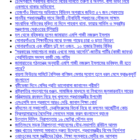
চৌদ্দগ্রামে প্রবাসীর বাড়িতে বিয়ের দাবিতে তরুণী’র অনশন, বাসা ভাড়া নিয়ে
একসাথে থাকার অভিযোগ
তেজগাঁও বিভাগের অভিযানে বিভিন্ন অপরাধে জড়িত ৫৭ জন গ্রেফতার
মাননীয় প্রধানমন্ত্রীর সাথে বিদায়ী নৌবাহিনী প্রধানের সৌজন্য সাক্ষাৎ
সাংবাদিক শফিকের মুক্তি না দিলে শাহবাগ থানা, ফায়ার সার্ভিস ও স্বরাষ্ট্র
মন্ত্রণালয় ঘেরাওয়ের হুঁশিয়ারি
দল থেকে বহিষ্কার হলেন জামায়াত এমপি গাজী নজরুল ইসলাম
সোনারগাঁওয়ে শিক্ষার্থীদের মাঝে ফলজ গাছের চারা ও ছাতা বিতরণ ​
সোনারগাঁওয়ে এক কাঁঠাল দুই মণ ওজন, ১০ হাজার টাকায় বিক্রি
“সরকারের সমালোচনা করার এখনো সময় আসেনি”-জাতীয় পার্টির (কাজী জাফর)
প্রেসিডিয়াম সদস্য কাজী মোঃ নাহিদ
জামায়াতের গঠনতন্ত্র অনুযায়ী এমপি গাজী নজরুল ইসলামের ভবিষ্যৎ কী হতে
পারে?
বায়লা ফিউচার সামিটে বৈশ্বিক বাণিজ্য মেলার সুযোগ তুলে ধরল মেসে ফ্রাঙ্কফুর্ট
বাংলাদেশ
বৃষ্টিভেজা দিনে মেসির প্রতি ভালোবাসা জানালেন পরীমণি
রাষ্ট্রপতির পদত্যাগের গুঞ্জন, সামাজিক মাধ্যমে যা লিখলেন জুলকারনাইন সায়ের
মন্ত্রিসভায় রদবদল নিয়ে মুখ খুললেন প্রধানমন্ত্রীর উপদেষ্টা
এসএসসি ফল প্রকাশে আরও দেরি, জানাল শিক্ষা বোর্ড
কাঁদলেন না স্কালোনি, ড্রেসিংরুমের বিতর্ক নিয়ে যা বললেন আর্জেন্টিনা কোচ
ফ্রিল্যান্সারদের বৈদেশিক লেনদেন সহজ করল বাংলাদেশ ব্যাংক
উত্তাল দিল্লি, নিরাপত্তায় ১৬ মেট্রো স্টেশন বন্ধ
জাতিসংঘে সড়ক নিরাপত্তা প্যানেলের যৌথ-সভাপতি রবিউল আলম
বস্ত্র খাতের সমস্যা সমাধানে দ্রুত উদ্যোগ, প্রধানমন্ত্রীর বিশেষ নির্দেশনা
ওয়াংচুকের সঙ্গে মন্ত্রীদের বৈঠক, শিক্ষা সংস্কারে মোদীর বড় আশ্বাস