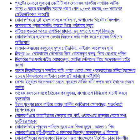
প্যান্টের ভেতরে লুকানো কোটি টাকার সোনাসহ ভারতীয় নাগরিক আটক
সাড়ে ৬ বছরে রাজধানীর সড়কে প্রাণ গেল ১,৩৮৪ জনের, ৩৮ শতাংশই
মোটরসাইকেল আরোহী
সোনারগাঁওয়ে দুই হাসপাতালকে জরিমানা, অপারেশন থিয়েটার সিলগালা
কক্সবাজারে প্যারাসেইলিং করতে গিয়ে পর্যটকের মৃত্যু
শুটিংয়ে গুরুতর আহত রাশমিকা মান্দানা, ছয় সপ্তাহ সম্পূর্ণ বিশ্রামে
সোনারগাঁওয়ে ছাত্রদল নেতার বিরুদ্ধে জমি দখল করে গ্যারেজ নির্মাণের
অভিযোগ
সালমান-সঞ্জয়ের বন্ধুত্বে মুগ্ধ নেটদুনিয়া, ভাইরাল আবেগঘন ছবি
মিরপুর-১০ মেট্রোরেল স্টেশনের নিচে বোমাসদৃশ বস্তু, ঘিরে রেখেছে পুলিশ
মিরপুরের পর ফার্মগেটেও বোমাতঙ্ক, মেট্রো স্টেশনের নিচে সন্দেহজনক চটের
বস্তা
হামাস নিরস্ত্রীকরণে সম্মতির দাবি, গাজা থেকে সেনা প্রত্যাহারের ইঙ্গিত ট্রাম্পের
২০২৭ বিশ্বকাপের ফাইনাল কোথায়? জানালো আইসিসি
কেশম ইস্যুতে উত্তেজনা চরমে, কুয়েতে মার্কিন ঘাঁটি লক্ষ্য করে ইরানের ড্রোন
হামলা
তারেক রহমানের সঙ্গে বৈঠকের পর সুখবর, বাংলাদেশে বিনিয়োগ যাচাই করবে
যুক্তরাষ্ট্র
ইরান যুদ্ধের চাপে ফুরিয়ে যাচ্ছে মার্কিন প্রতিরক্ষা ক্ষেপণাস্ত্র, সতর্কবার্তা
বিশ্লেষকদের
সোনারগাঁওয়ে আষাঢ়িয়াচর সেতুতে বড় গর্ত, ওয়াকওয়ে রাস্তার বেহাল দশা,
দুর্ঘটনার শঙ্কা
সোনারগাঁওয়ে পুকুরের পানিতে ডুবে এক শিশুর মৃত্যু , আহত ১ শিশু
সোনারগাঁওয়ে চুরি-ছিনতাই ও মাদকের বিরুদ্ধে মানববন্ধন ও বিক্ষোভ
সোনারগাঁওয়ের জলাবদ্ধতা নিরসনে দ্রুত পদক্ষেপের নির্দেশ– ঢাকা বিভাগীয়