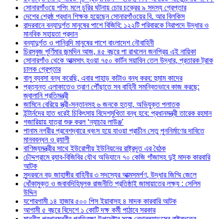
সোনারগাঁওয়ে শপিং মলে চুরির ঘটনায় চোর চক্রের ৯ সদস্য গ্রেপ্তার
দেশের শ্রেষ্ঠ প্রধান শিক্ষক হয়েছেন সোনারগাঁওয়ের বি. আর বিলকিস
বান্দরবানে বন্যাদুর্গত মানুষের পাশে বিজিবি: ১২২টি পরিবারকে নিরাপদে উদ্ধার ও
মানবিক সহায়তা প্রদান
বন্যাদুর্গত ও পানিবন্দি মানুষের পাশে বাংলাদেশ নৌবাহিনী
চিরসবুজ পূর্ণিমার জন্মদিন আজ, ৪৫ বছরে পা রাখলেন জনপ্রিয় এই নায়িকা
সোনারগাঁও থেকে আত্মসাৎ হওয়া ৭৫০ কার্টন সয়াবিন তেল উদ্ধার, প্রতারক ট্রাক
চালক গ্রেপ্তার
বালু ব্যবসা বন্ধ করেছি, এবার পাহাড় কাটাও বন্ধ করব: হুমাম কাদের
প্রত্যন্ত এলাকাতেও ত্রাণ পৌঁছাতে সব বাহিনী সমন্বিতভাবে কাজ করছে:
জ্বালানি প্রতিমন্ত্রী
জামিনে বেরিয়ে স্ত্রী-সন্তানসহ ৬ জনকে হত্যা, অভিযুক্ত পলাতক
ইন্টার্নদের হাত ধরেই চিকিৎসায় বিদেশমুখিতা বন্ধ হবে: প্রধানমন্ত্রী তারেক রহমান
গজারিয়ায় যাত্রা শুরু করল ‘ন্যাচার লাউঞ্জ’
পানাম নগরীর প্রবেশদ্বারে ধ্বংস হয়ে যাওয়া প্রাচীন সেতু পুননির্মাণের দাবিতে
মানববন্ধন ও র‌্যালী
বাণিজ্যমন্ত্রীর সাথে ইউরোপীয় ইউনিয়নের রাষ্ট্রদূত এর বৈঠক
চৌদ্দগ্রামে র‌্যাব-বিজিবির যৌথ অভিযানে ৭০ কেজি গাঁজাসহ দুই মাদক কারবারি
আটক
সুন্দরবনে বড় জাহাঙ্গীর বাহিনীর ৩ সদস্যের আত্মসমর্পণ, উদ্ধার জিম্মি জেলে
ধোঁকামুক্ত ও জবাবদিহিমূলক রাজনীতি প্রতিষ্ঠাই জামায়াতের লক্ষ্য : সেলিম
উদ্দিন
যশোরগামী ১৪ হাজার ৫০০ পিস ইয়াবাসহ ৪ মাদক কারবারি আটক
আগামী ৫ বছরে বিদেশে ১ কোটি দক্ষ কর্মী পাঠাবে সরকার
মাননীয় প্রধানমন্ত্রীর প্রতিরক্ষা উপদেষ্টার সঙ্গে নেদারল্যান্ডসের রাষ্ট্রদূতের