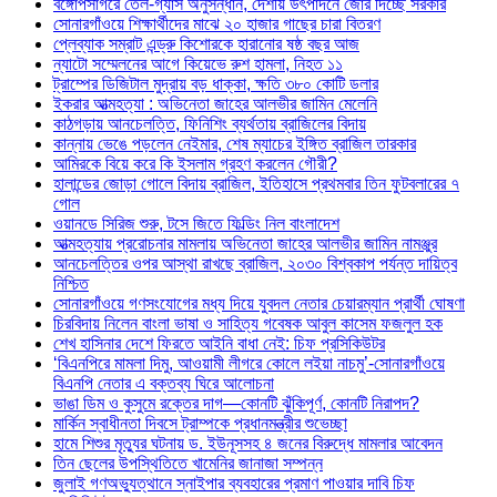
বঙ্গোপসাগরে তেল-গ্যাস অনুসন্ধান, দেশীয় উৎপাদনে জোর দিচ্ছে সরকার
সোনারগাঁওয়ে শিক্ষার্থীদের মাঝে ২০ হাজার গাছের চারা বিতরণ
প্লেব্যাক সম্রাট এন্ড্রু কিশোরকে হারানোর ষষ্ঠ বছর আজ
ন্যাটো সম্মেলনের আগে কিয়েভে রুশ হামলা, নিহত ১১
ট্রাম্পের ডিজিটাল মুদ্রায় বড় ধাক্কা, ক্ষতি ৩৮০ কোটি ডলার
ইকরার আত্মহত্যা : অভিনেতা জাহের আলভীর জামিন মেলেনি
কাঠগড়ায় আনচেলত্তি, ফিনিশিং ব্যর্থতায় ব্রাজিলের বিদায়
কান্নায় ভেঙে পড়লেন নেইমার, শেষ ম্যাচের ইঙ্গিত ব্রাজিল তারকার
আমিরকে বিয়ে করে কি ইসলাম গ্রহণ করলেন গৌরী?
হালান্ডের জোড়া গোলে বিদায় ব্রাজিল, ইতিহাসে প্রথমবার তিন ফুটবলারের ৭
গোল
ওয়ানডে সিরিজ শুরু, টসে জিতে ফিল্ডিং নিল বাংলাদেশ
আত্মহত্যায় প্ররোচনার মামলায় অভিনেতা জাহের আলভীর জামিন নামঞ্জুর
আনচেলত্তির ওপর আস্থা রাখছে ব্রাজিল, ২০৩০ বিশ্বকাপ পর্যন্ত দায়িত্ব
নিশ্চিত
সোনারগাঁওয়ে গণসংযোগের মধ্য দিয়ে যুবদল নেতার চেয়ারম্যান প্রার্থী ঘোষণা
চিরবিদায় নিলেন বাংলা ভাষা ও সাহিত্য গবেষক আবুল কাসেম ফজলুল হক
শেখ হাসিনার দেশে ফিরতে আইনি বাধা নেই: চিফ প্রসিকিউটর
‘বিএনপিরে মামলা দিমু, আওয়ামী লীগরে কোলে লইয়া নাচমু’-সোনারগাঁওয়ে
বিএনপি নেতার এ বক্তব্য ঘিরে আলোচনা
ভাঙা ডিম ও কুসুমে রক্তের দাগ—কোনটি ঝুঁকিপূর্ণ, কোনটি নিরাপদ?
মার্কিন স্বাধীনতা দিবসে ট্রাম্পকে প্রধানমন্ত্রীর শুভেচ্ছা
হামে শিশুর মৃত্যুর ঘটনায় ড. ইউনূসসহ ৪ জনের বিরুদ্ধে মামলার আবেদন
তিন ছেলের উপস্থিতিতে খামেনির জানাজা সম্পন্ন
জুলাই গণঅভ্যুত্থানে স্নাইপার ব্যবহারের প্রমাণ পাওয়ার দাবি চিফ