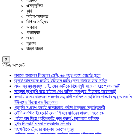
মতামত
এক্সক্লুসিভ
কৃষি
আইন-আদালত
শিল্প ও সাহিত্য
অপরাধ
গণমাধ্যম
জবস
প্রবাস
রান্না বান্না
X
নিউজ আপডেট
বাবাকে হারালেন লিওনেল মেসি, ৬৮ বছর বয়সে হোর্হের মৃত্যু
জুলাই জাদুঘরকে জাতীয় ইতিহাস চর্চার কেন্দ্র বানাতে হবে: নাহিদ
এমন স্বাস্থ্যব্যবস্থা চাই, যেন কাউকে বিদেশমুখী হতে না হয়: প্রধানমন্ত্রী
সত্যের মুখোমুখি হতে চাইলে শেখ হাসিনা অবশ্যই ফিরবেন: আইনমন্ত্রী
বগুড়ায় আল-মোস্তফা গ্রুপের সহযোগী প্রতিষ্ঠান হেরিটেজ পলিমার অ্যান্ড ল্যামি
টিউবসের ডিপো শুভ উদ্বোধন
প্রকৃতি সংরক্ষণ করেই কক্সবাজারে পর্যটন উন্নয়ন: স্বরাষ্ট্রমন্ত্রী
সৌদি-সমর্থিত ইয়েমেনি সেনা শিবিরে হুথিদের হামলা, নিহত ৫৮
‘নাটক বাদ দিয়ে প্রতিশ্রুতি পূরণ করুন’, ট্রাম্পকে কলিবফ
হঠাৎ ডিভোর্স মামলা প্রত্যাহার সঙ্গীতার
মহাখালীতে ট্রেনের ধাক্কায় তরুণের মৃত্যু