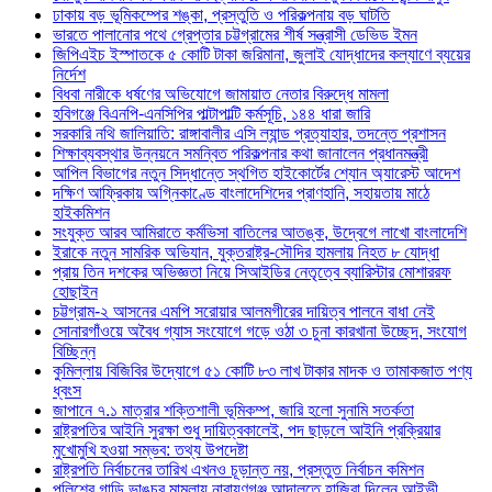
ঢাকায় বড় ভূমিকম্পের শঙ্কা, প্রস্তুতি ও পরিকল্পনায় বড় ঘাটতি
ভারতে পালানোর পথে গ্রেপ্তার চট্টগ্রামের শীর্ষ সন্ত্রাসী ডেভিড ইমন
জিপিএইচ ইস্পাতকে ৫ কোটি টাকা জরিমানা, জুলাই যোদ্ধাদের কল্যাণে ব্যয়ের
নির্দেশ
বিধবা নারীকে ধর্ষণের অভিযোগে জামায়াত নেতার বিরুদ্ধে মামলা
হবিগঞ্জে বিএনপি-এনসিপির পাল্টাপাল্টি কর্মসূচি, ১৪৪ ধারা জারি
সরকারি নথি জালিয়াতি: রাঙ্গাবালীর এসি ল্যান্ড প্রত্যাহার, তদন্তে প্রশাসন
শিক্ষাব্যবস্থার উন্নয়নে সমন্বিত পরিকল্পনার কথা জানালেন প্রধানমন্ত্রী
আপিল বিভাগের নতুন সিদ্ধান্তে স্থগিত হাইকোর্টের শ্যোন অ্যারেস্ট আদেশ
দক্ষিণ আফ্রিকায় অগ্নিকাণ্ডে বাংলাদেশিদের প্রাণহানি, সহায়তায় মাঠে
হাইকমিশন
সংযুক্ত আরব আমিরাতে কর্মভিসা বাতিলের আতঙ্ক, উদ্বেগে লাখো বাংলাদেশি
ইরাকে নতুন সামরিক অভিযান, যুক্তরাষ্ট্র-সৌদির হামলায় নিহত ৮ যোদ্ধা
প্রায় তিন দশকের অভিজ্ঞতা নিয়ে সিআইডির নেতৃত্বে ব্যারিস্টার মোশাররফ
হোছাইন
চট্টগ্রাম-২ আসনের এমপি সরোয়ার আলমগীরের দায়িত্ব পালনে বাধা নেই
সোনারগাঁওয়ে অবৈধ গ্যাস সংযোগে গড়ে ওঠা ৩ চুনা কারখানা উচ্ছেদ, সংযোগ
বিচ্ছিন্ন
কুমিল্লায় বিজিবির উদ্যোগে ৫১ কোটি ৮৩ লাখ টাকার মাদক ও তামাকজাত পণ্য
ধ্বংস
জাপানে ৭.১ মাত্রার শক্তিশালী ভূমিকম্প, জারি হলো সুনামি সতর্কতা
রাষ্ট্রপতির আইনি সুরক্ষা শুধু দায়িত্বকালেই, পদ ছাড়লে আইনি প্রক্রিয়ার
মুখোমুখি হওয়া সম্ভব: তথ্য উপদেষ্টা
রাষ্ট্রপতি নির্বাচনের তারিখ এখনও চূড়ান্ত নয়, প্রস্তুত নির্বাচন কমিশন
পুলিশের গাড়ি ভাঙচুর মামলায় নারায়ণগঞ্জ আদালতে হাজিরা দিলেন আইভী