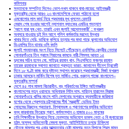
কমিশনার
সন্তানকে সম্পত্তি দিলেও ভোগ-দখল থাকবে বাবা-মায়ের: আইনমন্ত্রী
যুক্তরাষ্ট্র থেকে আরও ২৩ বাংলাদেশিকে ফেরত পাঠানো হলো
এমবোলোর লাল কার্ড নিয়ে প্রথমবার মুখ খুললেন রেফারি
মেয়াদ শেষ হওয়ার আগেই ন্যাশনাল ব্যাংকের এমডির পদত্যাগ
‘আগে যারা ঘুষ খেত, তারাই এখন জুলাই আন্দোলনকারী’ : ফখরুল
অবসরে যাওয়ার দুই দিন আগে পুলিশ কর্মকর্তার মরদেহ উদ্ধার
খাবার দিতে দেরি, ভাবিকে কুপিয়ে হত্যার পর মাথা গাছে ঝুলানোর অভিযোগ
ডিএমপির তিন থানার ওসি বদলি
জুলাই পদযাত্রায় অংশ নিতে সিলেটে পৌঁছেছেন এনসিপির কেন্দ্রীয় নেতারা
সোনারগাঁওয়ে তিন গ্রামে শিয়ালের কামড়ে নারী,শিশুসহ আহত ১৫
দুদকের সচিব হলেন মো. সাইদুর রহমান খান, পিএসসিতে ফজলুর রহমান
তারেক রহমানকে স্বাগত জানাতে প্রস্তুত ভারত, জানালেন দীনেশ ত্রিবেদী
দিনে ১৮ ঘণ্টা কাজ করে দৃষ্টান্ত স্থাপন করেছেন প্রধানমন্ত্রী: মির্জা ফখরুল
ঢাকায় আসছেন মার্কিন বিশেষ দূত সার্জিও গোর, গুরুত্ব পাচ্ছে বাংলাদেশ–
যুক্তরাষ্ট্র সম্পর্ক
দেশে ৪৫ লাখ মামলা বিচারাধীন, বড় পরিবর্তনের ইঙ্গিত আইনমন্ত্রীর
বাংলাদেশের নতুন ওয়ানডে অধিনায়ক লিটন দাস, দায়িত্ব হারালেন মিরাজ
সোনারগাঁওয়ে খাসির মাংসে পানি মেশানোর অপরাধে ব্যবসায়ীকে জরিমানা
যশোর থেকে গ্রেপ্তার চট্টগ্রামের শীর্ষ ‘সন্ত্রাসী’ ডেভিড ইমন
সোহমের বিরুদ্ধে প্রতারণা, বিশ্বাসভঙ্গ ও প্রাণনাশের হুমকির অভিযোগ
বন্ধ কারখানায় ফিরেছে প্রাণ, কর্মসংস্থান ৩ হাজার ৫০০ মানুষের
ঢাবি শিক্ষার্থীকে উদ্ধারে গিয়ে হেনস্তার অভিযোগ ডাকসু নেতা এ বি জুবায়েরের
হঠাৎ অসুস্থ অভিনেত্রী মেঘলা মুক্তা, আইসিইউতে চলছে চিকিৎসা
যৌতুক মামলার পর এবার আত্মহত্যার চেষ্টা মামলায় নতুন বিপাকে প্রিন্স মামুন