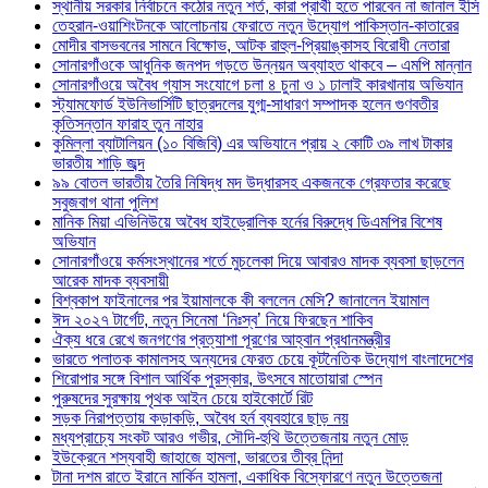
স্থানীয় সরকার নির্বাচনে কঠোর নতুন শর্ত, কারা প্রার্থী হতে পারবেন না জানাল ইসি
তেহরান-ওয়াশিংটনকে আলোচনায় ফেরাতে নতুন উদ্যোগ পাকিস্তান-কাতারের
মোদীর বাসভবনের সামনে বিক্ষোভ, আটক রাহুল-প্রিয়াঙ্কাসহ বিরোধী নেতারা
সোনারগাঁওকে আধুনিক জনপদ গড়তে উন্নয়ন অব্যাহত থাকবে – এমপি মান্নান
সোনারগাঁওয়ে অবৈধ গ্যাস সংযোগে চলা ৪ চুনা ও ১ ঢালাই কারখানায় অভিযান
স্ট্যামফোর্ড ইউনিভার্সিটি ছাত্রদলের যুগ্ম-সাধারণ সম্পাদক হলেন গুণবতীর
কৃতিসন্তান ফারাহ তুন নাহার
কুমিল্লা ব্যাটালিয়ন (১০ বিজিবি) এর অভিযানে প্রায় ২ কোটি ৩৯ লাখ টাকার
ভারতীয় শাড়ি জব্দ
৯৯ বোতল ভারতীয় তৈরি নিষিদ্ধ মদ উদ্ধারসহ একজনকে গ্রেফতার করেছে
সবুজবাগ থানা পুলিশ
মানিক মিয়া এভিনিউয়ে অবৈধ হাইড্রোলিক হর্নের বিরুদ্ধে ডিএমপির বিশেষ
অভিযান
সোনারগাঁওয়ে কর্মসংস্থানের শর্তে মুচলেকা দিয়ে আবারও মাদক ব্যবসা ছাড়লেন
আরেক মাদক ব্যবসায়ী
বিশ্বকাপ ফাইনালের পর ইয়ামালকে কী বললেন মেসি? জানালেন ইয়ামাল
ঈদ ২০২৭ টার্গেট, নতুন সিনেমা ‘নিঃস্ব’ নিয়ে ফিরছেন শাকিব
ঐক্য ধরে রেখে জনগণের প্রত্যাশা পূরণের আহ্বান প্রধানমন্ত্রীর
ভারতে পলাতক কামালসহ অন্যদের ফেরত চেয়ে কূটনৈতিক উদ্যোগ বাংলাদেশের
শিরোপার সঙ্গে বিশাল আর্থিক পুরস্কার, উৎসবে মাতোয়ারা স্পেন
পুরুষদের সুরক্ষায় পৃথক আইন চেয়ে হাইকোর্টে রিট
সড়ক নিরাপত্তায় কড়াকড়ি, অবৈধ হর্ন ব্যবহারে ছাড় নয়
মধ্যপ্রাচ্যে সংকট আরও গভীর, সৌদি-হুথি উত্তেজনায় নতুন মোড়
ইউক্রেনে শস্যবাহী জাহাজে হামলা, ভারতের তীব্র নিন্দা
টানা দশম রাতে ইরানে মার্কিন হামলা, একাধিক বিস্ফোরণে নতুন উত্তেজনা