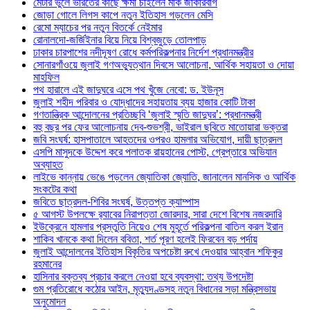
মেটার ভুলে ভারতের কাছে ক্ষমা চাইলেন মার্ক জাকারবার্গ
জোড়া গোলে লিগস কাপে নতুন ইতিহাস গড়লেন মেসি
রেমো ম্যাচের পর নতুন বিতর্কে নেইমার
রোনালদো-জর্জিইনার বিয়ে নিয়ে বিশ্বজুড়ে তোলপাড়
ঢাকার চারপাশের নদীদূষণ রোধে কর্মপরিকল্পনার নির্দেশ প্রধানমন্ত্রীর
সোনারগাঁওয়ে জুলাই গণঅভ্যুত্থান দিবসে আলোচনা, আর্থিক সহায়তা ও দোয়া
মাহফিল
পথ হারালে এই জাদুঘরে এসে পথ খুঁজে নেবো: ড. ইউনূস
জুলাই শহীদ পরিবার ও যোদ্ধাদের সহায়তায় ব্যয় হাজার কোটি টাকা
গণতান্ত্রিক আন্দোলনের প্রতিচ্ছবি ‘জুলাই স্মৃতি জাদুঘর’: প্রধানমন্ত্রী
বহু বছর পর ফের আলোচনায় দেব-শুভশ্রী, ভাইরাল ছবিতে মাতোয়ারা ভক্তরা
জবি সংঘর্ষ: হাসপাতালে আহতদের ওপরও হামলার অভিযোগ, দায়ী ছাত্রদল
এসপি মাসুদকে উদ্দেশ করে পলাতক রায়হানের পোস্ট, গ্রেপ্তারে অভিযান
অব্যাহত
লাইভে কান্নায় ভেঙে পড়লেন জ্যোতিকা জ্যোতি, জানালেন মানসিক ও আর্থিক
সংকটের কথা
জবিতে ছাত্রদল-শিবির সংঘর্ষ, উত্তপ্ত ক্যাম্পাস
৫ আগস্ট উপলক্ষে র‌্যাবের নিরাপত্তা জোরদার, সারা দেশে বিশেষ নজরদারি
ইউক্রেনে হামলার প্রস্তুতি নিয়েও শেষ মুহূর্তে পরিকল্পনা বাতিল করল ইরান
শাকিব খানকে কথা দিলেন ববিতা, শর্ত পূরণ হলেই ফিরবেন বড় পর্দায়
জুলাই আন্দোলনের ইতিহাস বিকৃতির অপচেষ্টা রুখে দেওয়ার আহ্বান শফিকুর
রহমানের
হাসিনার বক্তব্য প্রচার করলে নেওয়া হবে ব্যবস্থা: তথ্য উপদেষ্টা
গুম প্রতিরোধে কঠোর আইন, মৃত্যুদণ্ডসহ নতুন বিধানের সড়া মন্ত্রিসভায়
অনুমোদন