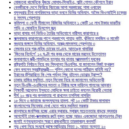
মোজতবা খামেনিকে খুঁজছে মোসাদ-সিআইএ, পাল্টা গোপন কৌশলে ইরান
বেনজীরকে দেশে ফিরিয়ে বিচারের আশা সরকারের: শামা ওবায়েদ
বসুন্ধরায় চীনা নাগরিকদের ভাড়া ভবনে ডিবির অভিযান, অবৈধ ভিওআইপি চক্রের
৪ সদস্য গ্রেপ্তার
কুমিল্লা ও ফেনী সীমান্তে বিজিবির অভিযানে ১ কোটি ১৫ লাখ টাকার ভারতীয়
শাড়ি ও মোবাইল ডিসপ্লে জব্দ
ভাড়া বাসায় পর্ন ভিডিও তৈরির অভিযোগে নারীসহ কারাগারে ৪
কক্সবাজার কারাগারের পাশে প্রকাশ্যে পাহাড় কাটা, ঝুঁকিতে মসজিদ ও মার্কেট
বগুড়ার জঙ্গলে ডিবির অভিযান, অস্ত্র-মাদকসহ গ্রেপ্তার ৩
মেঘনার চরে গরু-মহিষ চোরের তাণ্ডব, আতঙ্কে খামারিরা
‘জিনের নির্দেশে’ ১২ ঘণ্টা পর কবর থেকে মায়ের মরদেহ উত্তোলন
কলাবাগানে স্ত্রী-শাশুড়িকে হত্যার পর থানায় আত্মসমর্পণ যুবকের
রাষ্ট্রপতি নির্বাচন নিয়ে বড় সিদ্ধান্ত বিএনপির, যা জানালেন মির্জা ফখরুল
কেন বললেন স্বরাষ্ট্রমন্ত্রী— পুলিশ কোনো দলের লাঠিয়াল বাহিনী নয়?
ইরানের হুঁশিয়ারিতে কি শেষ পর্যন্ত পিছু হটলেন ডোনাল্ড ট্রাম্প?
ঢাকায় হাজির মধুমিতা, নতুন সিনেমা নিয়ে যা জানালেন অভিনেত্রী
নতুন ডিএজি-এএজিদের সততা ও নিষ্ঠার সঙ্গে দায়িত্ব পালনের আহ্বান
শিক্ষার্থী আন্দোলন ইস্যুতে মোদিকে ক্ষমা চাইতে বললেন বিরোধী নেতারা
দীর্ঘ ২০ বছর পর কলকাতায় পা রাখলেন তসলিমা নাসরিন
১৮ দিনে ৩ জাহাজে জলদস্যুদের হামলা, লুট ১০ কোটি টাকার মালামাল
বাংলাদেশের সিনেমায় দেখা যেতে পারে মধুমিতা সরকার
রান্নাঘরে জনপ্রিয় হচ্ছে এয়ার ফ্রায়ার, স্বাস্থ্য সচেতনতায় বাড়ছে ব্যবহার
আগস্টেই ঢাকা-কক্সবাজার রুটে যুক্ত হচ্ছে আরও একজোড়া আন্তঃনগর ট্রেন
জুলাই গণঅভ্যুত্থান স্মরণে রাজধানীতে তারকাবহুল কনসার্ট
লুডু খেলা নিয়ে সংঘর্ষে ব্রাহ্মণবাড়িয়ায় নিহত ১, আহত অন্তত ২০