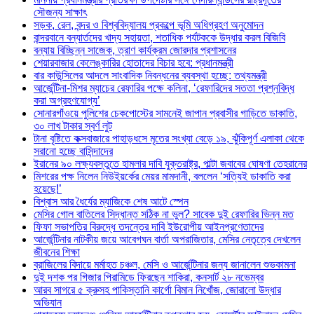
সৌজন্য সাক্ষাৎ
সড়ক, রেল, বন্দর ও বিশ্ববিদ্যালয় প্রকল্পে ভূমি অধিগ্রহণ অনুমোদন
বান্দরবানে বন্যার্তদের খাদ্য সহায়তা, শতাধিক পর্যটককে উদ্ধার করল বিজিবি
বন্যায় বিচ্ছিন্ন সাজেক, ত্রাণ কার্যক্রম জোরদার প্রশাসনের
শেয়ারবাজার কেলেঙ্কারির হোতাদের বিচার হবে: প্রধানমন্ত্রী
বার কাউন্সিলের আদলে সাংবাদিক নিবন্ধনের ব্যবস্থা হচ্ছে: তথ্যমন্ত্রী
আর্জেন্টিনা-মিশর ম্যাচের রেফারির পক্ষে কলিনা, ‘রেফারিদের সততা প্রশ্নবিদ্ধ
করা অগ্রহণযোগ্য’
সোনারগাঁওয়ে পুলিশের চেকপোস্টের সামনেই জাপান প্রবাসীর গাড়িতে ডাকাতি,
৩০ লাখ টাকার স্বর্ণ লুট
টানা বৃষ্টিতে কক্সবাজারে পাহাড়ধসে মৃতের সংখ্যা বেড়ে ১৯, ঝুঁকিপূর্ণ এলাকা থেকে
সরানো হচ্ছে বাসিন্দাদের
ইরানের ৯০ লক্ষ্যবস্তুতে হামলার দাবি যুক্তরাষ্ট্র, পাল্টা জবাবের ঘোষণা তেহরানের
মিশরের পক্ষ নিলেন নিউইয়র্কের মেয়র মামদানী, বললেন ‘সত্যিই ডাকাতি করা
হয়েছে!’
বিশ্বাস আর ধৈর্যের ম্যাজিকে শেষ আটে স্পেন
মেসির গোল বাতিলের সিদ্ধান্ত সঠিক না ভুল? সাবেক দুই রেফারির ভিন্ন মত
ফিফা সভাপতির বিরুদ্ধে তদন্তের দাবি ইউরোপীয় আইনপ্রণেতাদের
আর্জেন্টিনার নাটকীয় জয়ে আবেগঘন বার্তা অপরাজিতার, মেসির নেতৃত্বে দেখলেন
জীবনের শিক্ষা
ব্রাজিলের বিদায়ে মর্মাহত চঞ্চল, মেসি ও আর্জেন্টিনার জন্য জানালেন শুভকামনা
দুই দশক পর গিজার পিরামিডে ফিরছেন শাকিরা, কনসার্ট ২৮ নভেম্বর
আরব সাগরে ৫ ক্রুসহ পাকিস্তানি কার্গো বিমান নিখোঁজ, জোরালো উদ্ধার
অভিযান