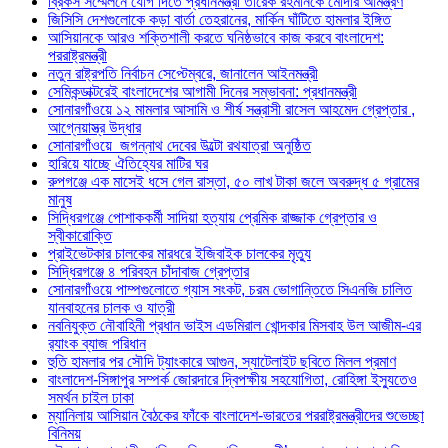
ব্রিকস সম্মেলনে যোগ দিতে প্রধানমন্ত্রী তারেক রহমানকে মোদীর আমন্ত্রণ
জিসিসি দেশগুলোকে কড়া বার্তা তেহরানের, মার্কিন ঘাঁটিতে হামলার ইঙ্গিত
আসিয়ানকে আরও শক্তিশালী করতে ঘনিষ্ঠভাবে কাজ করবে বাংলাদেশ:
পররাষ্ট্রমন্ত্রী
নতুন রাষ্ট্রপতি নির্বাচন সেপ্টেম্বরে, জানালেন আইনমন্ত্রী
সেমিকন্ডাক্টরেই বাংলাদেশের আগামী দিনের সম্ভাবনা: প্রধানমন্ত্রী
সোনারগাঁওয়ে ১২ মামলার আসামি ও শীর্ষ সন্ত্রাসী রাসেল আহমেদ গ্রেপ্তার ,
আগ্নেয়াস্ত্র উদ্ধার
সোনারগাঁওয়ে জগন্নাথ দেবের উল্টো রথযাত্রা অনুষ্ঠিত
হারিয়ে যাচ্ছে ঐতিহ্যের মাটির ঘর
রুপগঞ্জে এক মাসেই ধসে গেল রাস্তা, ৫০ লাখ টাকা জলে অবরুদ্ধ ৫ গ্রামের
মানুষ
সিদ্ধিরগঞ্জে পোশাককর্মী সাদিয়া হত্যায় প্রেমিক রাজ্জাক গ্রেপ্তার ও
স্বীকারোক্তি
প্রাইভেটকার চালকের মারধরে ইজিবাইক চালকের মৃত্যু
সিদ্ধিরগঞ্জে ৪ পরিবহন চাঁদাবাজ গ্রেপ্তার
সোনারগাঁওয়ে পাম্পগুলোতে গ্যাস সংকট, চরম ভোগান্তিতে সিএনজি চালিত
যানবাহনের চালক ও যাত্রী
নবনিযুক্ত নৌবাহিনী প্রধান ভাইস এডমিরাল খোন্দকার মিসবাহ উল আজীম-এর
র‍্যাংক ব্যাজ পরিধান
হুতি হামলার পর সৌদি ট্যাংকারে আগুন, স্যাটেলাইট ছবিতে মিলল প্রমাণ
বাংলাদেশ-সিঙ্গাপুর সম্পর্ক জোরদারে দ্বিপক্ষীয় সহযোগিতা, রোহিঙ্গা ইস্যুতেও
সমর্থন চাইল ঢাকা
ম্যানিলায় আসিয়ান বৈঠকের ফাঁকে বাংলাদেশ-ভারতের পররাষ্ট্রমন্ত্রীদের শুভেচ্ছা
বিনিময়