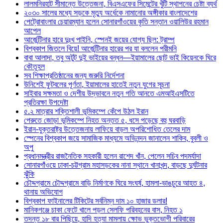
লালমনিরহাট সীমান্তে উত্তেজনা, বিএসএফের সিমেন্টের খুঁটি স্থাপনের চেষ্টা ব্যর্থ
২০৩০ সালের মধ্যে সড়কে মৃত্যু অর্ধেকে নামানোর অঙ্গীকার বাংলাদেশের
পেট্রোবাংলার চেয়ারম্যান হলেন সোনারগাঁওয়ের কৃতি সন্তান ওয়ালিউর রহমান
আপেল
আর্জেন্টিনার হারে দুঃখ পাইনি, স্পেনই জয়ের যোগ্য ছিল: ট্রাম্প
বিশ্বকাপ জিতলে বিয়ে! আর্জেন্টিনার হারের পর যা বললেন পরীমনি
বাবা আলাদা, তবু অটুট দুই ভাইয়ের বন্ধন—ইয়ামালের ছোট ভাই কিয়েনকে ঘিরে
কৌতূহল
সব শিক্ষাপ্রতিষ্ঠানের জন্য জরুরি নির্দেশনা
উনিশেই ফুটবলের পূর্ণতা, ইয়ামালের হাতেই নতুন যুগের সূচনা
সাইবার সক্ষমতা ও দেশীয় উদ্ভাবনে নতুন গতি আনতে এমআইএসটিতে
প্রতিরক্ষা উপদেষ্টা
৫.২ মাত্রার শক্তিশালী ভূমিকম্পে কেঁপে উঠল ইরান
পেরুতে জোড়া ভূমিকম্পে নিহত অন্তত ৫, ধসে পড়েছে বহু ঘরবাড়ি
ইরান-যুক্তরাষ্ট্র উত্তেজনায় লাফিয়ে বাড়ল অপরিশোধিত তেলের দাম
স্পেনের বিশ্বকাপ জয়ে সামাজিক মাধ্যমে অভিনন্দন জানালেন শাকিব, বুবলী ও
অপু
প্রধানমন্ত্রীর রাজনৈতিক সহকারী হলেন রাশেদ খাঁন, পেলেন সচিব পদমর্যাদা
সোনারগাঁওয়ে ঢাকা-চট্টগ্রাম মহাসড়কের নানা স্থানে খানাখন্দ, বাড়ছে দুর্ঘটনার
ঝুঁকি
চৌদ্দগ্রামে চৌদ্দগ্রামে বাড়ি নির্মাণকে ঘিরে সংঘর্ষ, হামলা-ভাঙচুরে আহত ৪,
থানায় অভিযোগ
বিশ্বকাপ ফাইনালের টিকিটের সর্বনিম্ন দাম ১০ হাজার ডলার!
মানিকগঞ্জে চাকা ফেটে খালে পড়ল সেলফি পরিবহনের বাস, নিহত ১
তদন্ত ১৮ বার পিছিয়ে, হাদি হত্যা মামলায় ক্ষোভ ভুক্তভোগী পরিবারের