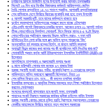
চলচ্চিত্র শিল্পকে ডিজিটাল যুগের উপযোগী করার আহ্বান তথ্যমন্ত্রীর
সিলেটে ২৬ দিন ধরে নিখোঁজ বিমানবন্দর কর্মকর্তা আরিফুল্লাহ জেলিন
তৈরি পোশাক রপ্তানিতে ১৪.৭৩ শতাংশ প্রবৃদ্ধি, আশাবাদী রপ্তানিকারকরা
শেখ হাসিনাকে দেশে ফিরিয়ে বিচারের মুখোমুখি করা হবে: তথ্য উপদেষ্টা
৫ আগস্ট সরকারি ছুটি, তবে যাদের কর্মস্থলে থাকতে হবে
দুর্যোগ ব্যবস্থাপনা অধিদপ্তরের প্রকল্পে বদলে যাচ্ছে চৌদ্দগ্রাম
এইচএসসি পাসেই বিমানবন্দরে চাকরির সুযোগ, আবেদন চলবে ৩১ আগস্ট পর্যন্ত
তীব্র লোডশেডিংয়ে বিপর্যস্ত সোনারগাঁ, দিনে মিলছে মাত্র ৪-৫ ঘণ্টা বিদ্যুৎ
লোডশেডিংয়ের প্রতিবাদে বরগুনায় বিদ্যুৎ অফিস ঘেরাও, ৭ দফা দাবি
হলিউডের তিন মেগা ছবির সঙ্গে বক্স অফিস যুদ্ধে শাহরুখের ‘কিং’
অননুমোদিত হর্ন ব্যবহার বন্ধের নির্দেশ, না মানলে আইনি ব্যবস্থা
অ্যাডাল্ট ফিল্মে কাজের কথা জানার পর কী বলেছিলেন সানি লিওনির বাবা-মা?
সেনাবাহিনী প্রধান কর্তৃক আর্মি ইন্টারন্যাশনাল ইসলামিক ইনস্টিটিউট (AIII)-এর
উদ্বোধন
আগস্টজুড়ে তাপপ্রবাহ ও স্বল্পমেয়াদি বন্যার শঙ্কা
৬ মাসে ভরিপ্রতি সোনার দাম কমেছে ৬৭ হাজার টাকা
হরমুজ প্রণালী সংকট আরও গভীর, মুখোমুখি ট্রাম্প ও তেহরানের বক্তব্য
পাকিস্তানে শান্তি সমাবেশে আত্মঘাতী বিস্ফোরণ, নিহত ১৩
শেখ হাসিনা ফিরতে চান, তবে… কী বললেন তসলিমা নাসরিন
ইসলামিক মূল্যবোধ ও আধুনিক শিক্ষার সমন্বয়ে নতুন শিক্ষা প্রতিষ্ঠান উদ্বোধন
করলেন সেনাপ্রধান
সংসদের মাধ্যমেই বাস্তবায়ন হবে জুলাই সনদ: তথ্যমন্ত্রী
পাহাড়ের সংকট নিরসনে সরকারের কার্যকর ভূমিকা চাইলেন নাহিদ ইসলাম
হরমুজ প্রণালী খোলার কোনো চুক্তি হয়নি: ট্রাম্পকে প্রত্যাখ্যান তেহরানের
বেনজীর আহমেদকে ফিরিয়ে আনতে নতুন পদক্ষেপ সরকারের