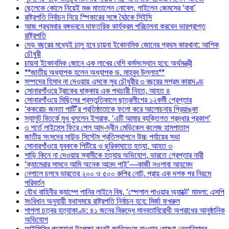
ছেলেকে কোলে নিয়েই মঞ্চ মাতালেন নোবেল, গাইলেন জেমসের ‘বাবা’
রাষ্ট্রপতি নির্বাচন নিয়ে স্পিকারের সঙ্গে বৈঠকে সিইসি
আজ প্রথমবার বঙ্গভবনে দাফতরিক কার্যক্রম পরিচালনা করবেন ভারপ্রাপ্ত
রাষ্ট্রপতি
দেড় বছরের মধ্যেই চালু হবে চায়না ইকোনমিক জোনের প্রথম কারখানা: আশিক
চৌধুরী
চায়না ইকোনমিক জোনে এক লাখের বেশি কর্মসংস্থান হবে: অর্থমন্ত্রী
**জাতীয় অধ্যাপক হলেন অধ্যাপক ড. মাহবুব উল্লাহ**
সম্পদের হিসাব না দেওয়ায় এসকে সুর চৌধুরীর ৩ বছরের সশ্রম কারাদণ্ড
সোনারগাঁওয়ে ট্রাকের ধাক্কায় এক পথচারী নিহত, আহত ৪
সোনারগাঁওয়ে মিছিলের প্রস্তুতিকালে ছাত্রলীগের ১২কর্মী গ্রেপ্তার
‘ককরোচ জনতা পার্টি’র প্রতিষ্ঠাতাকে ফলো করে আলোচনায় প্রিয়াঙ্কা
স্যালুট বিতর্কে মুখ খুললেন ইশরাক, ‘এটি আমার ব্যক্তিগত শ্রদ্ধার প্রকাশ’
৩ শর্তে লাইসেন্স ফিরে পেল আদ্-দ্বীন মেডিকেল কলেজ হাসপাতাল
জাতীয় সংসদের সাউন্ড সিস্টেম প্রতিস্থাপনে উচ্চ পর্যায়ের সভা
সোনারগাঁওয়ে যুবককে পিটিয়ে ও ছুরিকাঘাতে হত্যা, আহত ৩
শাড়ি কিনে না দেওয়ায় স্বামীকে হত্যার অভিযোগ, ভারতে গ্রেপ্তার নারী
‘ক্যামেরার সামনে আমি অনেক আনন্দ পাই’—কাজী নওশাবা আহমেদ
নেপালে চলবে ভারতের ২০০ ও ৫০০ রুপির নোট, প্রায় এক দশক পর নিয়মে
পরিবর্তন
যৌথ বাহিনীর ক্যাম্পে পানির লাইনে বিষ, ‘স্পেশাল পাওয়ার অ্যাক্টে’ মামলা: এসপি
সংবিধান অনুযায়ী যথাসময়ে রাষ্ট্রপতি নির্বাচন হবে: মির্জা ফখরুল
শাপলা চত্বর হত্যাকাণ্ড: ৪১ জনের বিরুদ্ধে মানবতাবিরোধী অপরাধের আনুষ্ঠানিক
অভিযোগ
আইসিসির পরোয়ানা উপেক্ষা করেই জাতিসংঘে যাওয়ার ঘোষণা নেতানিয়াহুর