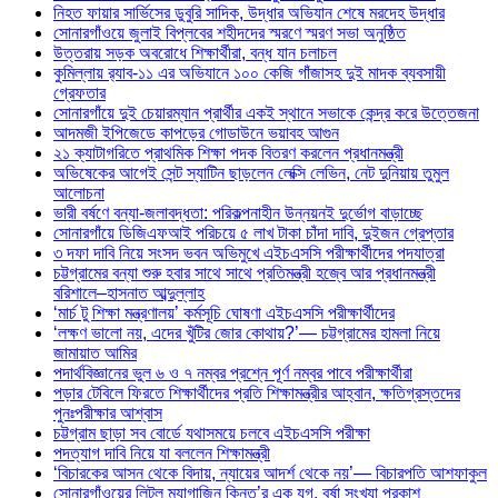
নিহত ফায়ার সার্ভিসের ডুবুরি সাদিক, উদ্ধার অভিযান শেষে মরদেহ উদ্ধার
সোনারগাঁওয়ে জুলাই বিপ্লবের শহীদদের স্মরণে স্মরণ সভা অনুষ্ঠিত
উত্তরায় সড়ক অবরোধে শিক্ষার্থীরা, বন্ধ যান চলাচল
কুমিল্লায় র‍্যাব-১১ এর অভিযানে ১০০ কেজি গাঁজাসহ দুই মাদক ব্যবসায়ী
গ্রেফতার
সোনারগাঁয়ে দুই চেয়ারম্যান প্রার্থীর একই স্থানে সভাকে কেন্দ্র করে উত্তেজনা
আদমজী ইপিজেডে কাপড়ের গোডাউনে ভয়াবহ আগুন
২১ ক্যাটাগরিতে প্রাথমিক শিক্ষা পদক বিতরণ করলেন প্রধানমন্ত্রী
অভিষেকের আগেই সেন্ট স্যাটিন ছাড়লেন লেক্সি লেভিন, নেট দুনিয়ায় তুমুল
আলোচনা
ভারী বর্ষণে বন্যা-জলাবদ্ধতা: পরিকল্পনাহীন উন্নয়নই দুর্ভোগ বাড়াচ্ছে
সোনারগাঁয়ে ডিজিএফআই পরিচয়ে ৫ লাখ টাকা চাঁদা দাবি, দুইজন গ্রেপ্তার
৩ দফা দাবি নিয়ে সংসদ ভবন অভিমুখে এইচএসসি পরীক্ষার্থীদের পদযাত্রা
চট্টগ্রামের বন্যা শুরু হবার সাথে সাথে প্রতিমন্ত্রী হজ্বে আর প্রধানমন্ত্রী
বরিশালে–হাসনাত আব্দুল্লাহ
‘মার্চ টু শিক্ষা মন্ত্রণালয়’ কর্মসূচি ঘোষণা এইচএসসি পরীক্ষার্থীদের
‘লক্ষণ ভালো নয়, এদের খুঁটির জোর কোথায়?’— চট্টগ্রামের হামলা নিয়ে
জামায়াত আমির
পদার্থবিজ্ঞানের ভুল ৬ ও ৭ নম্বর প্রশ্নে পূর্ণ নম্বর পাবে পরীক্ষার্থীরা
পড়ার টেবিলে ফিরতে শিক্ষার্থীদের প্রতি শিক্ষামন্ত্রীর আহ্বান, ক্ষতিগ্রস্তদের
পুনঃপরীক্ষার আশ্বাস
চট্টগ্রাম ছাড়া সব বোর্ডে যথাসময়ে চলবে এইচএসসি পরীক্ষা
পদত্যাগ দাবি নিয়ে যা বললেন শিক্ষামন্ত্রী
‘বিচারকের আসন থেকে বিদায়, ন্যায়ের আদর্শ থেকে নয়’— বিচারপতি আশফাকুল
সোনারগাঁওয়ের লিটল ম্যাগাজিন কিনতু’র এক যুগ, বর্ষা সংখ্যা প্রকাশ