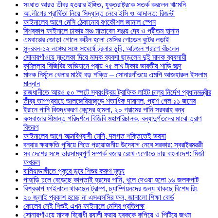
সংঘাত আরও তীব্র হওয়ার ইঙ্গিত, যুক্তরাষ্ট্রকে সতর্ক করলেন খামেনি
আ.লীগের প্রার্থিতা নিয়ে সিদ্ধান্ত নেবে ইসি ও আদালত: রিজভী
ফাইনালের আগে মেসি ঠেকানোর রণকৌশল জানাল স্পেন
বিশ্বকাপ ফাইনালে ঢাকার মঞ্চ মাতাবেন সঞ্জয় দেব ও প্রীতম হাসান
এমবাপ্পের জোড়া গোলে কঠিন হলো মেসির গোল্ডেন বুটের লড়াই
সুন্দরবন-১২ লঞ্চের সঙ্গে সংঘর্ষে ট্রলার ডুবি, আটজন প্রাণে বাঁচলেন
সোনারগাঁওয়ে মুচলেকা দিয়ে মাদক ব্যবসা ছাড়লেন দুই মাদক ব্যবসায়ী
কুমিল্লায় বিজিবির অভিযানে প্রায় ৭৫ লাখ টাকার ভারতীয় শাড়ি জব্দ
মাদক নির্মূলে খেলার মাঠই বড় শক্তি – সোনারগাঁওয়ে এমপি আজহারুল ইসলাম
মান্নান
রাজধানীতে আরও ৫০ স্পটে স্বয়ংক্রিয় ট্রাফিক লাইট চালুর নির্দেশ প্রধানমন্ত্রীর
তীব্র তাপপ্রবাহে আলজেরিয়াজুড়ে শতাধিক দাবানল, প্রাণ গেল ১১ জনের
ইরানে পানি বিশুদ্ধকরণ কেন্দ্রে হামলা, ২০ গ্রামের পানি সরবরাহ বন্ধ
কক্সবাজার সীমান্ত পরিদর্শনে বিজিবি মহাপরিচালক, বন্যাদুর্গতদের মাঝে ত্রাণ
বিতরণ
ফাইনালের আগে আত্মবিশ্বাসী মেসি, দলগত শক্তিতেই ভরসা
বন্যার ক্ষয়ক্ষতি পুষিয়ে নিতে প্রয়োজনীয় উদ্যোগ নেবে সরকার: স্বরাষ্ট্রমন্ত্রী
সব দেশের সঙ্গে ভারসাম্যপূর্ণ সম্পর্ক বজায় রেখে এগোতে চায় বাংলাদেশ: মির্জা
ফখরুল
বালিয়াডাঙ্গীতে পুকূরে ডুবে শিশুর করুণ মৃত্যু
পাহাড়ি ঢলে বেড়েছে কাপ্তাই হ্রদের পানি, খুলে দেওয়া হলো ১৬ জলকপাট
বিশ্বকাপ ফাইনালে থাকছেন ট্রাম্প, চ্যাম্পিয়নদের জন্য থাকছে বিশেষ রিং
২০ জুলাই প্রকাশ হচ্ছে না এসএসসির ফল, জানালো শিক্ষা বোর্ড
কোলের সেই শিশুই এখন ফাইনালে মেসির প্রতিপক্ষ
সোনারগাঁওয়ে মাদক বিরোধী র‌্যালী করায় যুবককে কুপিয়ে ও পিটিয়ে জখম