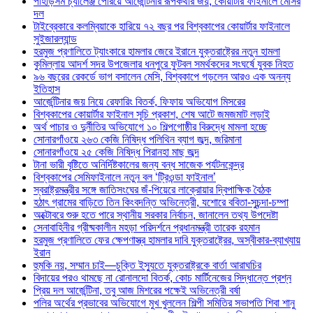
পাহাড়সম চ্যালেঞ্জ পেরিয়ে আর্জেন্টিনার রূপকথার জয়, কোয়ার্টার ফাইনালে মেসির
দল
টাইব্রেকারে কলম্বিয়াকে হারিয়ে ৭২ বছর পর বিশ্বকাপের কোয়ার্টার ফাইনালে
সুইজারল্যান্ড
হরমুজ প্রণালিতে ট্যাংকারে হামলার জেরে ইরানে যুক্তরাষ্ট্রের নতুন হামলা
কুমিল্লায় আদর্শ সদর উপজেলার ধনপুরে ফুটবল সমর্থকদের সংঘর্ষে যুবক নিহত
৯৬ বছরের রেকর্ডে ভাগ বসালেন মেসি, বিশ্বকাপে গড়লেন আরও এক অনন্য
ইতিহাস
আর্জেন্টিনার জয় নিয়ে রেফারিং বিতর্ক, ফিফায় অভিযোগ মিসরের
বিশ্বকাপের কোয়ার্টার ফাইনাল সূচি প্রকাশ, শেষ আটে জমজমাট লড়াই
অর্থ পাচার ও দুর্নীতির অভিযোগে ১০ শিল্পগোষ্ঠীর বিরুদ্ধে মামলা হচ্ছে
সোনারগাঁওয়ে ২৬৩ কেজি নিষিদ্ধ পলিথিন ব্যাগ জব্দ, জরিমানা
সোনারগাঁওয়ে ২৫ কেজি নিষিদ্ধ পিরানহা মাছ জব্দ
টানা ভারী বৃষ্টিতে অনির্দিষ্টকালের জন্য বন্ধ সাজেক পর্যটনকেন্দ্র
বিশ্বকাপের সেমিফাইনালে নতুন বল ‘ট্রিওন্ডা ফাইনাল’
স্বরাষ্ট্রমন্ত্রীর সঙ্গে জাতিসংঘের জঁ-পিয়েরে লাক্রোয়ার দ্বিপাক্ষিক বৈঠক
হঠাৎ গ্রামের বাড়িতে তিন কিংবদন্তি অভিনেত্রী, যশোরে ববিতা-সুচন্দা-চম্পা
অক্টোবরে শুরু হতে পারে স্থানীয় সরকার নির্বাচন, জানালেন তথ্য উপদেষ্টা
সেনাবাহিনীর গ্রীষ্মকালীন মহড়া পরিদর্শনে প্রধানমন্ত্রী তারেক রহমান
হরমুজ প্রণালিতে ফের ক্ষেপণাস্ত্র হামলার দাবি যুক্তরাষ্ট্রের, অস্বীকার-ব্যাখ্যায়
ইরান
হুমকি নয়, সম্মান চাই—চুক্তি ইস্যুতে যুক্তরাষ্ট্রকে বার্তা আরাঘচির
বিদায়ের পরও থামছে না রোনালদো বিতর্ক, কোচ মার্টিনেজের সিদ্ধান্তে প্রশ্ন
প্রিয় দল আর্জেন্টিনা, তবু আজ মিশরের পক্ষেই অভিনেত্রী বর্ষা
পলির অর্থের প্রভাবের অভিযোগে মুখ খুললেন শিল্পী সমিতির সভাপতি শিবা শানু