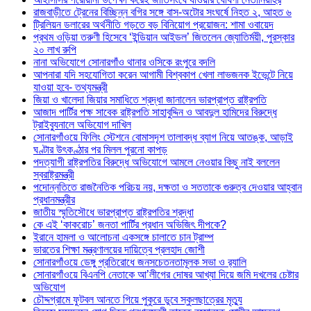
রাজবাড়ীতে ট্রেনের বিচ্ছিন্ন বগির সঙ্গে বাস-অটোর সংঘর্ষে নিহত ২, আহত ৬
ট্রিলিয়ন ডলারের অর্থনীতি গড়তে বড় বিনিয়োগ প্রয়োজন: শামা ওবায়েদ
প্রথম ওড়িয়া তরুণী হিসেবে ‘ইন্ডিয়ান আইডল’ জিতলেন জ্যোতির্ময়ী, পুরস্কার
২০ লাখ রুপি
নানা অভিযোগে সোনারগাঁও থানার ওসিকে রংপুরে বদলি
আপনারা যদি সহযোগিতা করেন আগামী বিশ্বকাপ খেলা লাভজনক ইভেন্টে নিয়ে
যাওয়া হবে- তথ্যমন্ত্রী
জিয়া ও খালেদা জিয়ার সমাধিতে শ্রদ্ধা জানালেন ভারপ্রাপ্ত রাষ্ট্রপতি
আজাদ পার্টির পক্ষ সাবেক রাষ্ট্রপতি সাহাবুদ্দিন ও আবদুল হামিদের বিরুদ্ধে
ট্রাইব্যুনালে অভিযোগ দাখিল
সোনারগাঁওয়ে ফিলিং স্টেশনে বোমাসদৃশ তালাবদ্ধ ব্যাগ নিয়ে আতঙ্ক, আড়াই
ঘণ্টার উৎকণ্ঠার পর মিলল পুরনো কাপড়
পদত্যাগী রাষ্ট্রপতির বিরুদ্ধে অভিযোগে আমলে নেওয়ার কিছু নাই বললেন
স্বরাষ্ট্রমন্ত্রী
পদোন্নতিতে রাজনৈতিক পরিচয় নয়, দক্ষতা ও সততাকে গুরুত্ব দেওয়ার আহ্বান
প্রধানমন্ত্রীর
জাতীয় স্মৃতিসৌধে ভারপ্রাপ্ত রাষ্ট্রপতির শ্রদ্ধা
কে এই ‘কাকরোচ’ জনতা পার্টির প্রধান অভিজিৎ দীপকে?
ইরানে হামলা ও আলোচনা একসঙ্গে চালাতে চান ট্রাম্প
ভারতের শিক্ষা মন্ত্রণালয়ের দায়িত্বে প্রলহাদ জোশী
সোনারগাঁওয়ে ডেঙ্গু প্রতিরোধে জনসচেতনতামূলক সভা ও র‍্যালি
সোনারগাঁওয়ে বিএনপি নেতাকে আ’লীগের দোষর আখ্যা দিয়ে জমি দখলের চেষ্টার
অভিযোগ
চৌদ্দগ্রামে ফুটবল আনতে গিয়ে পুকুরে ডুবে স্কুলছাত্রের মৃত্যু