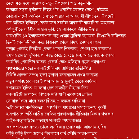
দেশে যুক্ত হলো আরও ৩ নতুন উপজেলা ও ১ নতুন থানা
কাতারে সড়ক দুর্ঘটনায় নিহত পাঁচ প্রবাসীর মরদেহ দেশে পৌঁছেছে
কোনো নামেই কার্যক্রম চালাতে পারবে না আওয়ামী লীগ: তথ্য উপদেষ্টা
বক্স অফিসে ইতিহাস, সর্বকালের সর্বোচ্চ আয়কারী বায়োপিক ‘মাইকেল’
কর্ণফুলীতে লাইটার জাহাজ ডুবি, ১২ নাবিককে জীবিত উদ্ধার
রাজধানীর ১৯ ইন্টারসেকশনে চালু এআই ট্রাফিক ক্যামেরা: ডিএমপি কমিশনার
তিনটি পেনাল্টি মিস করে বিশ্বকাপ থেকে বিদায় নেদারল্যান্ডস
জুলাই থেকেই নিয়মিত বেতন পাবেন শিক্ষকরা, দেওয়া হবে বকেয়াও
ভয়াবহ জোড়া ভূমিকম্পে নিহত বেড়ে ১,৭১৯ জন, আহত কয়েক হাজার
জার্মানির পেনাল্টির অজেয় রেকর্ড ভেঙে ইতিহাস গড়ল প্যারাগুয়ে
পঞ্চমবারের মতো নকআউটে বিদায় এশিয়ার প্রতিনিধির
বিটিভি প্রাঙ্গণে সম্পন্ন হলো মুস্তাফা মনোয়ারের প্রথম জানাজা
নতুন অর্থবছরের বাজেট পাস আজ, ১ জুলাই থেকে কার্যকর
বাগদানের ইঙ্গিত, যা জানা গেল নাজনীন নীহাকে নিয়ে
নকআউটে জাপানের বিপক্ষে শক্তিশালী একাদশে ব্রাজিল
সোনারগাঁওয়ে মাংস ব্যবসায়ীসহ ৮ জনকে জরিমানা
‘এটা নোংরা মানসিকতা’—সামাজিক মাধ্যমের সমালোচনায় বুবলী
হাসপাতালে ভর্তি জাতীয় চলচ্চিত্র পুরস্কারপ্রাপ্ত গীতিকার মিল্টন খন্দকার
আইন-কড়াকড়িতে লভ্যাংশ সংকটে শেয়ারবাজার
কর প্রশাসনের সদস্য থেকে এনবিআর চেয়ারম্যান আহসান হাবিব
কাঁড়ি কাঁড়ি টাকা ঢেলেও বিশ্বকাপে ব্যর্থ সৌদি আরব-কাতার