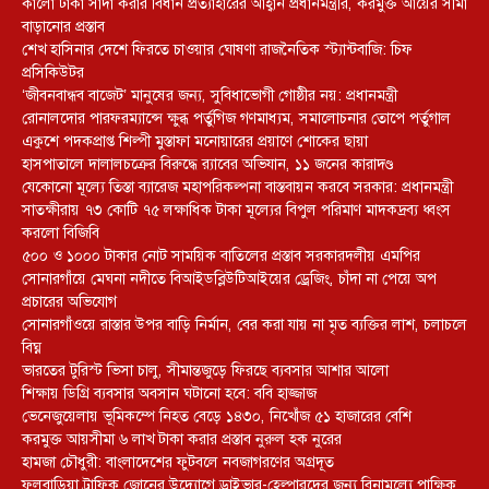
কালো টাকা সাদা করার বিধান প্রত্যাহারের আহ্বান প্রধানমন্ত্রীর, করমুক্ত আয়ের সীমা
বাড়ানোর প্রস্তাব
শেখ হাসিনার দেশে ফিরতে চাওয়ার ঘোষণা রাজনৈতিক স্ট্যান্টবাজি: চিফ
প্রসিকিউটর
‘জীবনবান্ধব বাজেট’ মানুষের জন্য, সুবিধাভোগী গোষ্ঠীর নয়: প্রধানমন্ত্রী
রোনালদোর পারফরম্যান্সে ক্ষুব্ধ পর্তুগিজ গণমাধ্যম, সমালোচনার তোপে পর্তুগাল
একুশে পদকপ্রাপ্ত শিল্পী মুস্তাফা মনোয়ারের প্রয়াণে শোকের ছায়া
হাসপাতালে দালালচক্রের বিরুদ্ধে র‍্যাবের অভিযান, ১১ জনের কারাদণ্ড
যেকোনো মূল্যে তিস্তা ব্যারেজ মহাপরিকল্পনা বাস্তবায়ন করবে সরকার: প্রধানমন্ত্রী
সাতক্ষীরায় ৭৩ কোটি ৭৫ লক্ষাধিক টাকা মূল্যের বিপুল পরিমাণ মাদকদ্রব্য ধ্বংস
করলো বিজিবি
৫০০ ও ১০০০ টাকার নোট সাময়িক বাতিলের প্রস্তাব সরকারদলীয় এমপির
সোনারগাঁয়ে মেঘনা নদীতে বিআইডব্লিউটিআইয়ের ড্রেজিং, চাঁদা না পেয়ে অপ
প্রচারের অভিযোগ
সোনারগাঁওয়ে রাস্তার উপর বাড়ি নির্মান, বের করা যায় না মৃত ব্যক্তির লাশ, চলাচলে
বিঘ্ন
ভারতের টুরিস্ট ভিসা চালু, সীমান্তজুড়ে ফিরছে ব্যবসার আশার আলো
শিক্ষায় ডিগ্রি ব্যবসার অবসান ঘটানো হবে: ববি হাজ্জাজ
ভেনেজুয়েলায় ভূমিকম্পে নিহত বেড়ে ১৪৩০, নিখোঁজ ৫১ হাজারের বেশি
করমুক্ত আয়সীমা ৬ লাখ টাকা করার প্রস্তাব নুরুল হক নুরের
হামজা চৌধুরী: বাংলাদেশের ফুটবলে নবজাগরণের অগ্রদূত
ফুলবাড়িয়া ট্রাফিক জোনের উদ্যোগে ড্রাইভার-হেল্পারদের জন্য বিনামূল্যে পাক্ষিক