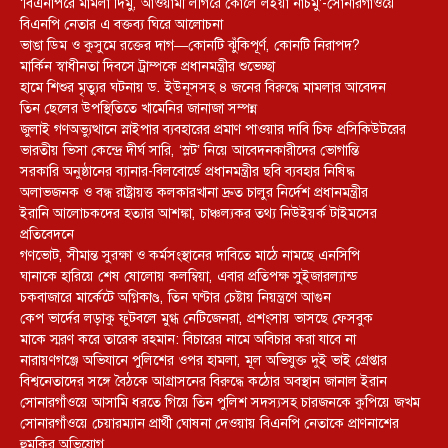
‘বিএনপিরে মামলা দিমু, আওয়ামী লীগরে কোলে লইয়া নাচমু’-সোনারগাঁওয়ে
বিএনপি নেতার এ বক্তব্য ঘিরে আলোচনা
ভাঙা ডিম ও কুসুমে রক্তের দাগ—কোনটি ঝুঁকিপূর্ণ, কোনটি নিরাপদ?
মার্কিন স্বাধীনতা দিবসে ট্রাম্পকে প্রধানমন্ত্রীর শুভেচ্ছা
হামে শিশুর মৃত্যুর ঘটনায় ড. ইউনূসসহ ৪ জনের বিরুদ্ধে মামলার আবেদন
তিন ছেলের উপস্থিতিতে খামেনির জানাজা সম্পন্ন
জুলাই গণঅভ্যুত্থানে স্নাইপার ব্যবহারের প্রমাণ পাওয়ার দাবি চিফ প্রসিকিউটরের
ভারতীয় ভিসা কেন্দ্রে দীর্ঘ সারি, ‘স্লট’ নিয়ে আবেদনকারীদের ভোগান্তি
সরকারি অনুষ্ঠানের ব্যানার-বিলবোর্ডে প্রধানমন্ত্রীর ছবি ব্যবহার নিষিদ্ধ
অলাভজনক ও বন্ধ রাষ্ট্রায়ত্ত কলকারখানা দ্রুত চালুর নির্দেশ প্রধানমন্ত্রীর
ইরানি আলোচকদের হত্যার আশঙ্কা, চাঞ্চল্যকর তথ্য নিউইয়র্ক টাইমসের
প্রতিবেদনে
গণভোট, সীমান্ত সুরক্ষা ও কর্মসংস্থানের দাবিতে মাঠে নামছে এনসিপি
ঘানাকে হারিয়ে শেষ ষোলোয় কলম্বিয়া, এবার প্রতিপক্ষ সুইজারল্যান্ড
চকবাজারে মার্কেটে অগ্নিকাণ্ড, তিন ঘণ্টার চেষ্টায় নিয়ন্ত্রণে আগুন
কেপ ভার্দের লড়াকু ফুটবলে মুগ্ধ নেটিজেনরা, প্রশংসায় ভাসছে ফেসবুক
মাকে স্মরণ করে তারেক রহমান: বিচারের নামে অবিচার করা যাবে না
নারায়ণগঞ্জে অভিযানে পুলিশের ওপর হামলা, মূল অভিযুক্ত দুই ভাই গ্রেপ্তার
বিশ্বনেতাদের সঙ্গে বৈঠকে আগ্রাসনের বিরুদ্ধে কঠোর অবস্থান জানাল ইরান
সোনারগাঁওয়ে আসামি ধরতে গিয়ে তিন পুলিশ সদস্যসহ চারজনকে কুপিয়ে জখম
সোনারগাঁওয়ে চেয়ারম্যান প্রার্থী ঘোষনা দেওয়ায় বিএনপি নেতাকে প্রাণনাশের
হুমকির অভিযোগ