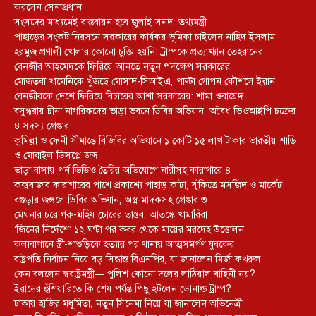
করলেন সেনাপ্রধান
সংসদের মাধ্যমেই বাস্তবায়ন হবে জুলাই সনদ: তথ্যমন্ত্রী
পাহাড়ের সংকট নিরসনে সরকারের কার্যকর ভূমিকা চাইলেন নাহিদ ইসলাম
হরমুজ প্রণালী খোলার কোনো চুক্তি হয়নি: ট্রাম্পকে প্রত্যাখ্যান তেহরানের
বেনজীর আহমেদকে ফিরিয়ে আনতে নতুন পদক্ষেপ সরকারের
মোজতবা খামেনিকে খুঁজছে মোসাদ-সিআইএ, পাল্টা গোপন কৌশলে ইরান
বেনজীরকে দেশে ফিরিয়ে বিচারের আশা সরকারের: শামা ওবায়েদ
বসুন্ধরায় চীনা নাগরিকদের ভাড়া ভবনে ডিবির অভিযান, অবৈধ ভিওআইপি চক্রের
৪ সদস্য গ্রেপ্তার
কুমিল্লা ও ফেনী সীমান্তে বিজিবির অভিযানে ১ কোটি ১৫ লাখ টাকার ভারতীয় শাড়ি
ও মোবাইল ডিসপ্লে জব্দ
ভাড়া বাসায় পর্ন ভিডিও তৈরির অভিযোগে নারীসহ কারাগারে ৪
কক্সবাজার কারাগারের পাশে প্রকাশ্যে পাহাড় কাটা, ঝুঁকিতে মসজিদ ও মার্কেট
বগুড়ার জঙ্গলে ডিবির অভিযান, অস্ত্র-মাদকসহ গ্রেপ্তার ৩
মেঘনার চরে গরু-মহিষ চোরের তাণ্ডব, আতঙ্কে খামারিরা
‘জিনের নির্দেশে’ ১২ ঘণ্টা পর কবর থেকে মায়ের মরদেহ উত্তোলন
কলাবাগানে স্ত্রী-শাশুড়িকে হত্যার পর থানায় আত্মসমর্পণ যুবকের
রাষ্ট্রপতি নির্বাচন নিয়ে বড় সিদ্ধান্ত বিএনপির, যা জানালেন মির্জা ফখরুল
কেন বললেন স্বরাষ্ট্রমন্ত্রী— পুলিশ কোনো দলের লাঠিয়াল বাহিনী নয়?
ইরানের হুঁশিয়ারিতে কি শেষ পর্যন্ত পিছু হটলেন ডোনাল্ড ট্রাম্প?
ঢাকায় হাজির মধুমিতা, নতুন সিনেমা নিয়ে যা জানালেন অভিনেত্রী