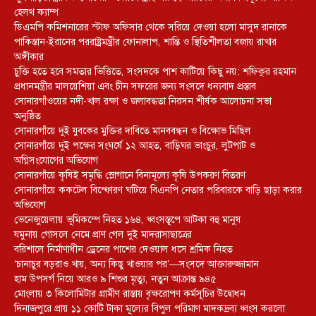
হেলথ ক্যাম্প
ডিএমপি কমিশনারের স্টাফ অফিসার থেকে সরিয়ে দেওয়া হলো মাসুদ রানাকে
পাকিস্তান-ইরানের পররাষ্ট্রমন্ত্রীর ফোনালাপ, শান্তি ও স্থিতিশীলতা বজায় রাখার
অঙ্গীকার
চুক্তি হতে হবে সমতার ভিত্তিতে, সংসদকে পাশ কাটিয়ে কিছু নয়: শফিকুর রহমান
প্রধানমন্ত্রীর মালয়েশিয়া এবং চীন সফরের জন্য সংসদে ধন্যবাদ প্রস্তাব
সোনারগাঁওয়ের নদী-খাল রক্ষা ও জলাবদ্ধতা নিরসন শীর্ষক আলোচনা সভা
অনুষ্ঠিত
সোনারগাঁয়ে দুই যুবকের মুক্তির দাবিতে মানববন্ধন ও বিক্ষোভ মিছিল
সোনারগাঁয়ে দুই পক্ষের সংঘর্ষে ১২ আহত, বাড়িঘর ভাংচুর, লুটপাট ও
অগ্নিসংযোগের অভিযোগ
সোনারগাঁয়ে কৃষিই সমৃদ্ধি স্লোগানে বিনামূল্যে কৃষি উপকরণ বিতরণ
সোনারগাঁয়ে ককটেল বিস্ফোরণ ঘটিয়ে বিএনপি নেতার পরিবারকে বাড়ি ছাড়া করার
অভিযোগ
ভেনেজুয়েলায় ভূমিকম্পে নিহত ১৬৪, ধ্বংসস্তূপে আটকা বহু মানুষ
যমুনায় গোসলে নেমে প্রাণ গেল দুই মাদরাসাছাত্রের
বরিশালে নির্মাণাধীন ড্রেনের পাশের দেওয়াল ধসে শ্রমিক নিহত
‘চানাচুর বড়রাও খায়, অন্য কিছু খাওয়ার পর’—সংসদে আক্তারুজ্জামান
হাম উপসর্গ নিয়ে আরও ৯ শিশুর মৃত্যু, নতুন আক্রান্ত ৯৪৫
মোংলায় ৩ কিলোমিটার গ্রামীণ রাস্তায় বৃক্ষরোপণ কর্মসূচির উদ্বোধন
দিনাজপুরে প্রায় ১১ কোটি টাকা মূল্যের বিপুল পরিমাণ মাদকদ্রব্য ধ্বংস করলো