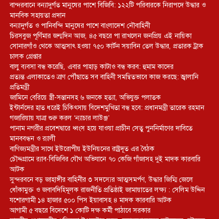
বান্দরবানে বন্যাদুর্গত মানুষের পাশে বিজিবি: ১২২টি পরিবারকে নিরাপদে উদ্ধার ও
মানবিক সহায়তা প্রদান
বন্যাদুর্গত ও পানিবন্দি মানুষের পাশে বাংলাদেশ নৌবাহিনী
চিরসবুজ পূর্ণিমার জন্মদিন আজ, ৪৫ বছরে পা রাখলেন জনপ্রিয় এই নায়িকা
সোনারগাঁও থেকে আত্মসাৎ হওয়া ৭৫০ কার্টন সয়াবিন তেল উদ্ধার, প্রতারক ট্রাক
চালক গ্রেপ্তার
বালু ব্যবসা বন্ধ করেছি, এবার পাহাড় কাটাও বন্ধ করব: হুমাম কাদের
প্রত্যন্ত এলাকাতেও ত্রাণ পৌঁছাতে সব বাহিনী সমন্বিতভাবে কাজ করছে: জ্বালানি
প্রতিমন্ত্রী
জামিনে বেরিয়ে স্ত্রী-সন্তানসহ ৬ জনকে হত্যা, অভিযুক্ত পলাতক
ইন্টার্নদের হাত ধরেই চিকিৎসায় বিদেশমুখিতা বন্ধ হবে: প্রধানমন্ত্রী তারেক রহমান
গজারিয়ায় যাত্রা শুরু করল ‘ন্যাচার লাউঞ্জ’
পানাম নগরীর প্রবেশদ্বারে ধ্বংস হয়ে যাওয়া প্রাচীন সেতু পুননির্মাণের দাবিতে
মানববন্ধন ও র‌্যালী
বাণিজ্যমন্ত্রীর সাথে ইউরোপীয় ইউনিয়নের রাষ্ট্রদূত এর বৈঠক
চৌদ্দগ্রামে র‌্যাব-বিজিবির যৌথ অভিযানে ৭০ কেজি গাঁজাসহ দুই মাদক কারবারি
আটক
সুন্দরবনে বড় জাহাঙ্গীর বাহিনীর ৩ সদস্যের আত্মসমর্পণ, উদ্ধার জিম্মি জেলে
ধোঁকামুক্ত ও জবাবদিহিমূলক রাজনীতি প্রতিষ্ঠাই জামায়াতের লক্ষ্য : সেলিম উদ্দিন
যশোরগামী ১৪ হাজার ৫০০ পিস ইয়াবাসহ ৪ মাদক কারবারি আটক
আগামী ৫ বছরে বিদেশে ১ কোটি দক্ষ কর্মী পাঠাবে সরকার