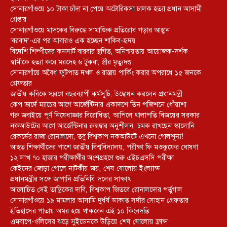
সোনারগাঁওয়ে ১০ টাকা চাঁদা না পেয়ে অটোরিকসা চালক হত্যা প্রধান আসামী
গ্রেপ্তার
সোনারগাঁওয়ে মাদকের বিরুদ্ধে সামাজিক প্রতিরোধ গড়ার আহ্বান
‘বরবাদ’-এর পর আবারও এক হচ্ছেন শাকিব-হৃদয়
বিদেশি শিল্পীদের কনসার্ট বারবার স্থগিত, অনিশ্চয়তায় আয়োজক-দর্শক
স্বামীকে হত্যা করে মরদেহ ৬ টুকরা, স্ত্রীর মৃত্যুদণ্ড
সোনারগাঁয়ে অবৈধ ফুটপাত দখল ও রাস্তায় পার্কিং করার অপরাধে ১৫ জনকে
গ্রেফতার
জাতীয় কবিকে স্মরণে বছরব্যাপী কর্মসূচি, উদ্বোধন করলেন প্রধানমন্ত্রী
কেপ ভার্দে ম্যাচের আগে আর্জেন্টিনার একাদশে তিন পজিশনে ধোঁয়াশা
গরু জবাইয়ে পূর্ণ নিষেধাজ্ঞার বিরোধিতা, আপিলে থালাপতি বিজয়ের সরকার
নকআউটের আগে আর্জেন্টিনার রুদ্ধদ্বার অনুশীলন, চমক রাখছেন স্কালোনি
রেকর্ডের রাজা রোনালদো, তবু বিশ্বকাপ নকআউটে এখনো গোলশূন্য!
আহত শিক্ষার্থীদের পাশে জাতীয় বিশ্ববিদ্যালয়, পরীক্ষা ফি মওকুফের ঘোষণা
১২ লাখ ৭০ হাজার পরীক্ষার্থীর অংশগ্রহণে শুরু এইচএসসি পরীক্ষা
কেইনের জোড়া গোলে নাটকীয় জয়, শেষ ষোলোয় ইংল্যান্ড
প্রধানমন্ত্রীর সঙ্গে জাপানি প্রতিনিধি দলের সাক্ষাৎ
আলোচিত সেই তান্ত্রিকের দাবি, বিশ্বকাপ জিতবে রোনালদোর পর্তুগাল
সোনারগাঁওয়ে ১৯ মামলার আসামি দুর্ধর্ষ ডাকাত সর্দার সোহান গ্রেফতার
ইতিহাসের পাতায় অমর হয়ে থাকবেন এই ১০ কিংবদন্তি
এমবাপে-ওলিসের ঝড়ে সুইডেনকে উড়িয়ে শেষ ষোলোয় ফ্রান্স