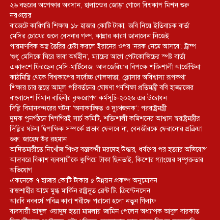
২৬ বছরের অপেক্ষার অবসান, হালান্ডের জোড়া গোলে বিশ্বকাপ মিশন শুরু
নরওয়ের
বাজেটে কারিগরি শিক্ষায় ১৮ হাজার কোটি টাকা, জবি নিয়ে ইতিবাচক বার্তা
মেসির চোখের জলে বেদনার গল্প, কান্নার কারণ জানালেন নিজেই
পারমাণবিক অস্ত্র তৈরির চেষ্টা করলে ইরানের ওপর ‘নরক নেমে আসবে’: ট্রাম্প
‘শুধু মেসিকে ঘিরে ভাবা অর্থহীন’, ম্যাচের আগে পেটকোভিচের স্পষ্ট বার্তা
একাদশে ফিরছেন মেসি-মার্টিনেজ, আলজেরিয়ার বিপক্ষে শক্তিশালী আর্জেন্টিনা
কাঠমিস্ত্রি থেকে বিশ্বকাপের সর্বোচ্চ গোলদাতা, ক্লোসার অবিশ্বাস্য রূপকথা
শিক্ষার চার স্তম্ভে আমূল পরিবর্তনের ঘোষণা গণশিক্ষা প্রতিমন্ত্রী ববি হাজ্জাজের
বাংলাদেশ বিমান বাহিনীর বৃক্ষরোপণ কর্মসূচি-২০২৬ এর উদ্বোধন
দিল্লি বিমানবন্দরের ঘটনা ‘অনাকাঙ্ক্ষিত ও দুঃখজনক’: পররাষ্ট্রমন্ত্রী
দুদক পুনর্গঠনে শিগগিরই সার্চ কমিটি, শক্তিশালী কমিশনের আশ্বাস স্বরাষ্ট্রমন্ত্রীর
দিল্লির ঘটনা দ্বিপাক্ষিক সম্পর্কে প্রভাব ফেলবে না, বেনজীরকে ফেরানোর প্রক্রিয়া
শুরু: জাহেদ উর রহমান
আদিতমারীতে নিখোঁজ শিশুর বস্তাবন্দী মরদেহ উদ্ধার, ধর্ষণের পর হত্যার অভিযোগ
আদাবরে বিকাশ ব্যবসায়ীকে কুপিয়ে টাকা ছিনতাই, কিশোর গ্যাংয়ের সম্পৃক্ততার
অভিযোগ
একনেকে ৭ হাজার কোটি টাকার ৫ উন্নয়ন প্রকল্প অনুমোদন
রাজশাহীর আমে মুগ্ধ মার্কিন রাষ্ট্রদূত ব্রেন্ট টি. ক্রিস্টেনসেন
আরবি নববর্ষে পবিত্র কাবা শরীফে পরানো হলো নতুন গিলাফ
ব্যবসায়ী আব্দুল ওয়াদুদ হত্যা মামলায় জামিন পেলেন অধ্যাপক আবুল বারকাত