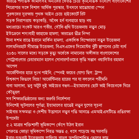
ভারতে পলাতক কামালসহ অন্যদের ফেরত চেয়ে কূটনৈতিক উদ্যোগ বাংলাদেশের
শিরোপার সঙ্গে বিশাল আর্থিক পুরস্কার, উৎসবে মাতোয়ারা স্পেন
পুরুষদের সুরক্ষায় পৃথক আইন চেয়ে হাইকোর্টে রিট
সড়ক নিরাপত্তায় কড়াকড়ি, অবৈধ হর্ন ব্যবহারে ছাড় নয়
মধ্যপ্রাচ্যে সংকট আরও গভীর, সৌদি-হুথি উত্তেজনায় নতুন মোড়
ইউক্রেনে শস্যবাহী জাহাজে হামলা, ভারতের তীব্র নিন্দা
টানা দশম রাতে ইরানে মার্কিন হামলা, একাধিক বিস্ফোরণে নতুন উত্তেজনা
লালমনিরহাট সীমান্তে উত্তেজনা, বিএসএফের সিমেন্টের খুঁটি স্থাপনের চেষ্টা ব্যর্থ
২০৩০ সালের মধ্যে সড়কে মৃত্যু অর্ধেকে নামানোর অঙ্গীকার বাংলাদেশের
পেট্রোবাংলার চেয়ারম্যান হলেন সোনারগাঁওয়ের কৃতি সন্তান ওয়ালিউর রহমান
আপেল
আর্জেন্টিনার হারে দুঃখ পাইনি, স্পেনই জয়ের যোগ্য ছিল: ট্রাম্প
বিশ্বকাপ জিতলে বিয়ে! আর্জেন্টিনার হারের পর যা বললেন পরীমনি
বাবা আলাদা, তবু অটুট দুই ভাইয়ের বন্ধন—ইয়ামালের ছোট ভাই কিয়েনকে ঘিরে
কৌতূহল
সব শিক্ষাপ্রতিষ্ঠানের জন্য জরুরি নির্দেশনা
উনিশেই ফুটবলের পূর্ণতা, ইয়ামালের হাতেই নতুন যুগের সূচনা
সাইবার সক্ষমতা ও দেশীয় উদ্ভাবনে নতুন গতি আনতে এমআইএসটিতে প্রতিরক্ষা
উপদেষ্টা
৫.২ মাত্রার শক্তিশালী ভূমিকম্পে কেঁপে উঠল ইরান
পেরুতে জোড়া ভূমিকম্পে নিহত অন্তত ৫, ধসে পড়েছে বহু ঘরবাড়ি
ইরান-যুক্তরাষ্ট্র উত্তেজনায় লাফিয়ে বাড়ল অপরিশোধিত তেলের দাম