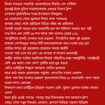
বিশ্বের সবচেয়ে সময়নিষ্ঠ এয়ারলাইনের স্বীকৃতি পেল সৌদিয়া
যুক্তরাষ্ট্র-ইরান চুক্তির সমালোচকদের একহাত নিলেন ট্রাম্প
লেবাননে যুদ্ধবিরতিতে সম্মত ইসরায়েল-হিজবুল্লাহ
৬৪ সেকেন্ডের গোলে তুরস্ককে বিদায় করল প্যারাগুয়ে
কুনহার জোড়া গোলে হাইতিকে উড়িয়ে স্বস্তির জয় ব্রাজিলের
আগামী আড়াই বছরের মধ্যে রাজধানীর চার বাস টার্মিনাল সরানো হবে: মন্ত্রী
সাত দিনে এক কোটি ৬৯ লাখ অবৈধ জাল জব্দসহ গ্রেপ্তার ১২৯
‎অস্ট্রেলিয়ায় চাকরি দেওয়ার নামে প্রতারণা : সিআইডির জালে দুই প্রতারক
ঢাকাকে পোস্টারমুক্ত করতে সিটি করপোরেশনকে আরও সজাগ হতে হবে
লোহিত সাগরে দুই যুদ্ধজাহাজ মোতায়েন করছে জার্মানি
সংসদে ‘আই হ্যাভ অ্যা প্লান’-এর ব্যাখ্যায় যা বললেন প্রধানমন্ত্রী
জাতীয় স্বার্থকে সর্বোচ্চ অগ্রাধিকার দিয়েই পরিচালিত হচ্ছে পররাষ্ট্রনীতি: পররাষ্ট্রমন্ত্রী
মেসি এত ভালো খেলে কেন? বুবলীর প্রশ্নে মুগ্ধ ভক্তরা
মেসির হ্যাটট্রিকে উচ্ছ্বাসে ভাসলেন শোবিজ তারকারা
রাতে মাঠে নামবে রোনালদোর পর্তুগাল, দেখে নিন সম্ভাব্য একাদশ
‎অবৈধ পথে গ্রিস যাওয়ার প্রাক্কালে ভূমধ্যসাগরে নিহত ১৮ বাংলাদেশি: মানব পাচার
চক্রের সদস্য গ্রেফতার
বিশ্বকাপে প্রথম হ্যাটট্রিকে ইতিহাস গড়লেন মেসি, ছুঁলেন ক্লোসার সর্বোচ্চ গোলের
রেকর্ড
ইরান চুক্তি দ্রুতই আসছে, পরমাণু অস্ত্রে নিষেধাজ্ঞার কথা জানালেন ট্রাম্প
জোড়া গোলে নতুন উচ্চতায় এমবাপে, ফ্রান্সকে জিতিয়ে গড়লেন ইতিহাস