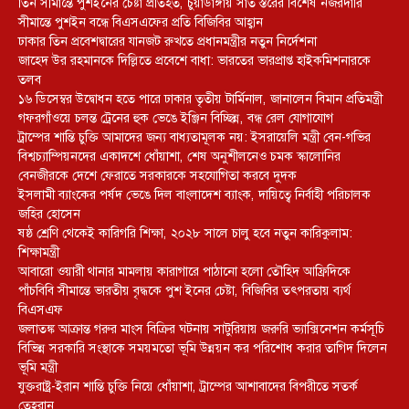
তিন সীমান্তে পুশইনের চেষ্টা প্রতিহত, চুয়াডাঙ্গায় সাত স্তরের বিশেষ নজরদারি
সীমান্তে পুশইন বন্ধে বিএসএফের প্রতি বিজিবির আহ্বান
ঢাকার তিন প্রবেশদ্বারের যানজট রুখতে প্রধানমন্ত্রীর নতুন নির্দেশনা
জাহেদ উর রহমানকে দিল্লিতে প্রবেশে বাধা: ভারতের ভারপ্রাপ্ত হাইকমিশনারকে
তলব
১৬ ডিসেম্বর উদ্বোধন হতে পারে ঢাকার তৃতীয় টার্মিনাল, জানালেন বিমান প্রতিমন্ত্রী
গফরগাঁওয়ে চলন্ত ট্রেনের হুক ভেঙে ইঞ্জিন বিচ্ছিন্ন, বন্ধ রেল যোগাযোগ
ট্রাম্পের শান্তি চুক্তি আমাদের জন্য বাধ্যতামূলক নয়: ইসরায়েলি মন্ত্রী বেন-গভির
বিশ্বচ্যাম্পিয়নদের একাদশে ধোঁয়াশা, শেষ অনুশীলনেও চমক স্কালোনির
বেনজীরকে দেশে ফেরাতে সরকারকে সহযোগিতা করবে দুদক
ইসলামী ব্যাংকের পর্ষদ ভেঙে দিল বাংলাদেশ ব্যাংক, দায়িত্বে নির্বাহী পরিচালক
জহির হোসেন
ষষ্ঠ শ্রেণি থেকেই কারিগরি শিক্ষা, ২০২৮ সালে চালু হবে নতুন কারিকুলাম:
শিক্ষামন্ত্রী
আবারো ওয়ারী থানার মামলায় কারাগারে পাঠানো হলো তৌহিদ আফ্রিদিকে
পাঁচবিবি সীমান্তে ভারতীয় বৃদ্ধকে পুশ ইনের চেষ্টা, বিজিবির তৎপরতায় ব্যর্থ
বিএসএফ
জলাতঙ্ক আক্রান্ত গরুর মাংস বিক্রির ঘটনায় সাটুরিয়ায় জরুরি ভ্যাক্সিনেশন কর্মসূচি
বিভিন্ন সরকারি সংস্থাকে সময়মতো ভূমি উন্নয়ন কর পরিশোধ করার তাগিদ দিলেন
ভূমি মন্ত্রী
যুক্তরাষ্ট্র-ইরান শান্তি চুক্তি নিয়ে ধোঁয়াশা, ট্রাম্পের আশাবাদের বিপরীতে সতর্ক
তেহরান