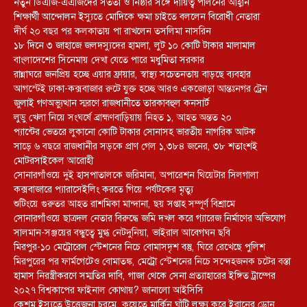
নতুন ডিএজি-এএজিদের সততা ও নিষ্ঠার সঙ্গে দায়িত্ব পালনের আহ্বান
শিক্ষার্থী আন্দোলন ইস্যুতে মোদিকে ক্ষমা চাইতে বললেন বিরোধী নেতারা
দীর্ঘ ২০ বছর পর কলকাতায় পা রাখলেন তসলিমা নাসরিন
১৮ দিনে ৩ জাহাজে জলদস্যুদের হামলা, লুট ১০ কোটি টাকার মালামাল
বাংলাদেশের সিনেমায় দেখা যেতে পারে মধুমিতা সরকার
রান্নাঘরে জনপ্রিয় হচ্ছে এয়ার ফ্রায়ার, স্বাস্থ্য সচেতনতায় বাড়ছে ব্যবহার
আগস্টেই ঢাকা-কক্সবাজার রুটে যুক্ত হচ্ছে আরও একজোড়া আন্তঃনগর ট্রেন
জুলাই গণঅভ্যুত্থান স্মরণে রাজধানীতে তারকাবহুল কনসার্ট
লুডু খেলা নিয়ে সংঘর্ষে ব্রাহ্মণবাড়িয়ায় নিহত ১, আহত অন্তত ২০
প্যান্টের ভেতরে লুকানো কোটি টাকার সোনাসহ ভারতীয় নাগরিক আটক
সাড়ে ৬ বছরে রাজধানীর সড়কে প্রাণ গেল ১,৩৮৪ জনের, ৩৮ শতাংশই
মোটরসাইকেল আরোহী
সোনারগাঁওয়ে দুই হাসপাতালকে জরিমানা, অপারেশন থিয়েটার সিলগালা
কক্সবাজারে প্যারাসেইলিং করতে গিয়ে পর্যটকের মৃত্যু
শুটিংয়ে গুরুতর আহত রাশমিকা মান্দানা, ছয় সপ্তাহ সম্পূর্ণ বিশ্রামে
সোনারগাঁওয়ে ছাত্রদল নেতার বিরুদ্ধে জমি দখল করে গ্যারেজ নির্মাণের অভিযোগ
সালমান-সঞ্জয়ের বন্ধুত্বে মুগ্ধ নেটদুনিয়া, ভাইরাল আবেগঘন ছবি
মিরপুর-১০ মেট্রোরেল স্টেশনের নিচে বোমাসদৃশ বস্তু, ঘিরে রেখেছে পুলিশ
মিরপুরের পর ফার্মগেটেও বোমাতঙ্ক, মেট্রো স্টেশনের নিচে সন্দেহজনক চটের বস্তা
হামাস নিরস্ত্রীকরণে সম্মতির দাবি, গাজা থেকে সেনা প্রত্যাহারের ইঙ্গিত ট্রাম্পের
২০২৭ বিশ্বকাপের ফাইনাল কোথায়? জানালো আইসিসি
কেশম ইস্যুতে উত্তেজনা চরমে, কুয়েতে মার্কিন ঘাঁটি লক্ষ্য করে ইরানের ড্রোন