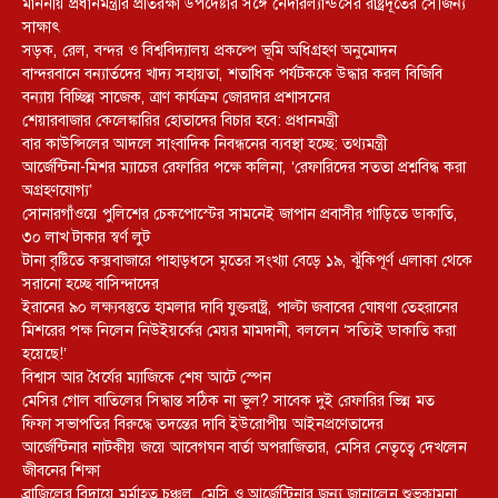
মাননীয় প্রধানমন্ত্রীর প্রতিরক্ষা উপদেষ্টার সঙ্গে নেদারল্যান্ডসের রাষ্ট্রদূতের সৌজন্য
সাক্ষাৎ
সড়ক, রেল, বন্দর ও বিশ্ববিদ্যালয় প্রকল্পে ভূমি অধিগ্রহণ অনুমোদন
বান্দরবানে বন্যার্তদের খাদ্য সহায়তা, শতাধিক পর্যটককে উদ্ধার করল বিজিবি
বন্যায় বিচ্ছিন্ন সাজেক, ত্রাণ কার্যক্রম জোরদার প্রশাসনের
শেয়ারবাজার কেলেঙ্কারির হোতাদের বিচার হবে: প্রধানমন্ত্রী
বার কাউন্সিলের আদলে সাংবাদিক নিবন্ধনের ব্যবস্থা হচ্ছে: তথ্যমন্ত্রী
আর্জেন্টিনা-মিশর ম্যাচের রেফারির পক্ষে কলিনা, ‘রেফারিদের সততা প্রশ্নবিদ্ধ করা
অগ্রহণযোগ্য’
সোনারগাঁওয়ে পুলিশের চেকপোস্টের সামনেই জাপান প্রবাসীর গাড়িতে ডাকাতি,
৩০ লাখ টাকার স্বর্ণ লুট
টানা বৃষ্টিতে কক্সবাজারে পাহাড়ধসে মৃতের সংখ্যা বেড়ে ১৯, ঝুঁকিপূর্ণ এলাকা থেকে
সরানো হচ্ছে বাসিন্দাদের
ইরানের ৯০ লক্ষ্যবস্তুতে হামলার দাবি যুক্তরাষ্ট্র, পাল্টা জবাবের ঘোষণা তেহরানের
মিশরের পক্ষ নিলেন নিউইয়র্কের মেয়র মামদানী, বললেন ‘সত্যিই ডাকাতি করা
হয়েছে!’
বিশ্বাস আর ধৈর্যের ম্যাজিকে শেষ আটে স্পেন
মেসির গোল বাতিলের সিদ্ধান্ত সঠিক না ভুল? সাবেক দুই রেফারির ভিন্ন মত
ফিফা সভাপতির বিরুদ্ধে তদন্তের দাবি ইউরোপীয় আইনপ্রণেতাদের
আর্জেন্টিনার নাটকীয় জয়ে আবেগঘন বার্তা অপরাজিতার, মেসির নেতৃত্বে দেখলেন
জীবনের শিক্ষা
ব্রাজিলের বিদায়ে মর্মাহত চঞ্চল, মেসি ও আর্জেন্টিনার জন্য জানালেন শুভকামনা