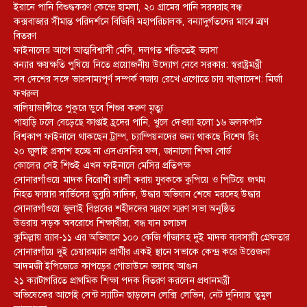
ইরানে পানি বিশুদ্ধকরণ কেন্দ্রে হামলা, ২০ গ্রামের পানি সরবরাহ বন্ধ
কক্সবাজার সীমান্ত পরিদর্শনে বিজিবি মহাপরিচালক, বন্যাদুর্গতদের মাঝে ত্রাণ
বিতরণ
ফাইনালের আগে আত্মবিশ্বাসী মেসি, দলগত শক্তিতেই ভরসা
বন্যার ক্ষয়ক্ষতি পুষিয়ে নিতে প্রয়োজনীয় উদ্যোগ নেবে সরকার: স্বরাষ্ট্রমন্ত্রী
সব দেশের সঙ্গে ভারসাম্যপূর্ণ সম্পর্ক বজায় রেখে এগোতে চায় বাংলাদেশ: মির্জা
ফখরুল
বালিয়াডাঙ্গীতে পুকূরে ডুবে শিশুর করুণ মৃত্যু
পাহাড়ি ঢলে বেড়েছে কাপ্তাই হ্রদের পানি, খুলে দেওয়া হলো ১৬ জলকপাট
বিশ্বকাপ ফাইনালে থাকছেন ট্রাম্প, চ্যাম্পিয়নদের জন্য থাকছে বিশেষ রিং
২০ জুলাই প্রকাশ হচ্ছে না এসএসসির ফল, জানালো শিক্ষা বোর্ড
কোলের সেই শিশুই এখন ফাইনালে মেসির প্রতিপক্ষ
সোনারগাঁওয়ে মাদক বিরোধী র‌্যালী করায় যুবককে কুপিয়ে ও পিটিয়ে জখম
নিহত ফায়ার সার্ভিসের ডুবুরি সাদিক, উদ্ধার অভিযান শেষে মরদেহ উদ্ধার
সোনারগাঁওয়ে জুলাই বিপ্লবের শহীদদের স্মরণে স্মরণ সভা অনুষ্ঠিত
উত্তরায় সড়ক অবরোধে শিক্ষার্থীরা, বন্ধ যান চলাচল
কুমিল্লায় র‍্যাব-১১ এর অভিযানে ১০০ কেজি গাঁজাসহ দুই মাদক ব্যবসায়ী গ্রেফতার
সোনারগাঁয়ে দুই চেয়ারম্যান প্রার্থীর একই স্থানে সভাকে কেন্দ্র করে উত্তেজনা
আদমজী ইপিজেডে কাপড়ের গোডাউনে ভয়াবহ আগুন
২১ ক্যাটাগরিতে প্রাথমিক শিক্ষা পদক বিতরণ করলেন প্রধানমন্ত্রী
অভিষেকের আগেই সেন্ট স্যাটিন ছাড়লেন লেক্সি লেভিন, নেট দুনিয়ায় তুমুল