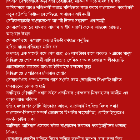
জিসিসি দেশগুলোকে কড়া বার্তা তেহরানের, মার্কিন ঘাঁটিতে হামলার ইঙ্গিত
আসিয়ানকে আরও শক্তিশালী করতে ঘনিষ্ঠভাবে কাজ করবে বাংলাদেশ: পররাষ্ট্রমন্ত্রী
নতুন রাষ্ট্রপতি নির্বাচন সেপ্টেম্বরে, জানালেন আইনমন্ত্রী
সেমিকন্ডাক্টরেই বাংলাদেশের আগামী দিনের সম্ভাবনা: প্রধানমন্ত্রী
সোনারগাঁওয়ে ১২ মামলার আসামি ও শীর্ষ সন্ত্রাসী রাসেল আহমেদ গ্রেপ্তার ,
আগ্নেয়াস্ত্র উদ্ধার
সোনারগাঁওয়ে জগন্নাথ দেবের উল্টো রথযাত্রা অনুষ্ঠিত
হারিয়ে যাচ্ছে ঐতিহ্যের মাটির ঘর
রুপগঞ্জে এক মাসেই ধসে গেল রাস্তা, ৫০ লাখ টাকা জলে অবরুদ্ধ ৫ গ্রামের মানুষ
সিদ্ধিরগঞ্জে পোশাককর্মী সাদিয়া হত্যায় প্রেমিক রাজ্জাক গ্রেপ্তার ও স্বীকারোক্তি
প্রাইভেটকার চালকের মারধরে ইজিবাইক চালকের মৃত্যু
সিদ্ধিরগঞ্জে ৪ পরিবহন চাঁদাবাজ গ্রেপ্তার
সোনারগাঁওয়ে পাম্পগুলোতে গ্যাস সংকট, চরম ভোগান্তিতে সিএনজি চালিত
যানবাহনের চালক ও যাত্রী
নবনিযুক্ত নৌবাহিনী প্রধান ভাইস এডমিরাল খোন্দকার মিসবাহ উল আজীম-এর
র‍্যাংক ব্যাজ পরিধান
হুতি হামলার পর সৌদি ট্যাংকারে আগুন, স্যাটেলাইট ছবিতে মিলল প্রমাণ
বাংলাদেশ-সিঙ্গাপুর সম্পর্ক জোরদারে দ্বিপক্ষীয় সহযোগিতা, রোহিঙ্গা ইস্যুতেও
সমর্থন চাইল ঢাকা
ম্যানিলায় আসিয়ান বৈঠকের ফাঁকে বাংলাদেশ-ভারতের পররাষ্ট্রমন্ত্রীদের শুভেচ্ছা
বিনিময়
চৌদ্দগ্রামে প্রবাসীর বাড়িতে বিয়ের দাবিতে তরুণী’র অনশন, বাসা ভাড়া নিয়ে