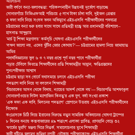
আলোচনা
ভারী বর্ষণে বন্যা-জলাবদ্ধতা: পরিকল্পনাহীন উন্নয়নই দুর্ভোগ বাড়াচ্ছে
সোনারগাঁয়ে ডিজিএফআই পরিচয়ে ৫ লাখ টাকা চাঁদা দাবি, দুইজন গ্রেপ্তার
৩ দফা দাবি নিয়ে সংসদ ভবন অভিমুখে এইচএসসি পরীক্ষার্থীদের পদযাত্রা
চট্টগ্রামের বন্যা শুরু হবার সাথে সাথে প্রতিমন্ত্রী হজ্বে আর প্রধানমন্ত্রী বরিশালে–
হাসনাত আব্দুল্লাহ
‘মার্চ টু শিক্ষা মন্ত্রণালয়’ কর্মসূচি ঘোষণা এইচএসসি পরীক্ষার্থীদের
‘লক্ষণ ভালো নয়, এদের খুঁটির জোর কোথায়?’— চট্টগ্রামের হামলা নিয়ে জামায়াত
আমির
পদার্থবিজ্ঞানের ভুল ৬ ও ৭ নম্বর প্রশ্নে পূর্ণ নম্বর পাবে পরীক্ষার্থীরা
পড়ার টেবিলে ফিরতে শিক্ষার্থীদের প্রতি শিক্ষামন্ত্রীর আহ্বান, ক্ষতিগ্রস্তদের
পুনঃপরীক্ষার আশ্বাস
চট্টগ্রাম ছাড়া সব বোর্ডে যথাসময়ে চলবে এইচএসসি পরীক্ষা
পদত্যাগ দাবি নিয়ে যা বললেন শিক্ষামন্ত্রী
‘বিচারকের আসন থেকে বিদায়, ন্যায়ের আদর্শ থেকে নয়’— বিচারপতি আশফাকুল
সোনারগাঁওয়ের লিটল ম্যাগাজিন কিনতু’র এক যুগ, বর্ষা সংখ্যা প্রকাশ
‘এক দফা এক দাবি, মিলনের পদত্যাগ’ স্লোগানে উত্তরায় এইচএসসি পরীক্ষার্থীদের
বিক্ষোভ
কংগ্রেসকে চিঠি দিয়ে ইরানের বিরুদ্ধে নতুন সামরিক অভিযানের ঘোষণা ট্রাম্পের
৮ দিনের বন্যায় কক্সবাজারের ৪৯ শতাংশ এলাকা প্লাবিত, প্রাণহানি বেড়ে ৩২
‘ফার্মের মুরগি’ মন্তব্য ঘিরে বিতর্ক, সমালোচনার মুখে শিক্ষামন্ত্রী
ভারী বৃষ্টিতে জলমগ্ন কুমিল্লা নগরী, নৌকায় পরীক্ষাকেন্দ্রে এইচএসসি শিক্ষার্থীরা