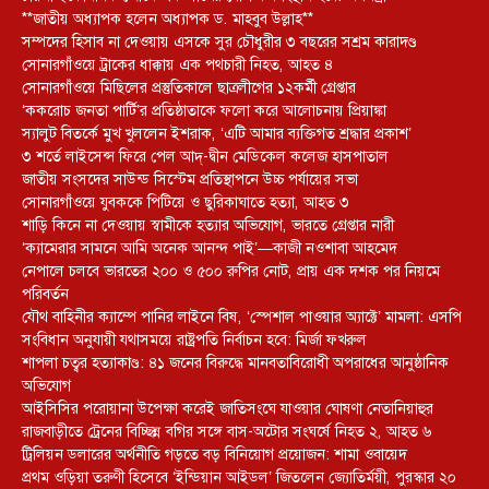
**জাতীয় অধ্যাপক হলেন অধ্যাপক ড. মাহবুব উল্লাহ**
সম্পদের হিসাব না দেওয়ায় এসকে সুর চৌধুরীর ৩ বছরের সশ্রম কারাদণ্ড
সোনারগাঁওয়ে ট্রাকের ধাক্কায় এক পথচারী নিহত, আহত ৪
সোনারগাঁওয়ে মিছিলের প্রস্তুতিকালে ছাত্রলীগের ১২কর্মী গ্রেপ্তার
‘ককরোচ জনতা পার্টি’র প্রতিষ্ঠাতাকে ফলো করে আলোচনায় প্রিয়াঙ্কা
স্যালুট বিতর্কে মুখ খুললেন ইশরাক, ‘এটি আমার ব্যক্তিগত শ্রদ্ধার প্রকাশ’
৩ শর্তে লাইসেন্স ফিরে পেল আদ্-দ্বীন মেডিকেল কলেজ হাসপাতাল
জাতীয় সংসদের সাউন্ড সিস্টেম প্রতিস্থাপনে উচ্চ পর্যায়ের সভা
সোনারগাঁওয়ে যুবককে পিটিয়ে ও ছুরিকাঘাতে হত্যা, আহত ৩
শাড়ি কিনে না দেওয়ায় স্বামীকে হত্যার অভিযোগ, ভারতে গ্রেপ্তার নারী
‘ক্যামেরার সামনে আমি অনেক আনন্দ পাই’—কাজী নওশাবা আহমেদ
নেপালে চলবে ভারতের ২০০ ও ৫০০ রুপির নোট, প্রায় এক দশক পর নিয়মে
পরিবর্তন
যৌথ বাহিনীর ক্যাম্পে পানির লাইনে বিষ, ‘স্পেশাল পাওয়ার অ্যাক্টে’ মামলা: এসপি
সংবিধান অনুযায়ী যথাসময়ে রাষ্ট্রপতি নির্বাচন হবে: মির্জা ফখরুল
শাপলা চত্বর হত্যাকাণ্ড: ৪১ জনের বিরুদ্ধে মানবতাবিরোধী অপরাধের আনুষ্ঠানিক
অভিযোগ
আইসিসির পরোয়ানা উপেক্ষা করেই জাতিসংঘে যাওয়ার ঘোষণা নেতানিয়াহুর
রাজবাড়ীতে ট্রেনের বিচ্ছিন্ন বগির সঙ্গে বাস-অটোর সংঘর্ষে নিহত ২, আহত ৬
ট্রিলিয়ন ডলারের অর্থনীতি গড়তে বড় বিনিয়োগ প্রয়োজন: শামা ওবায়েদ
প্রথম ওড়িয়া তরুণী হিসেবে ‘ইন্ডিয়ান আইডল’ জিতলেন জ্যোতির্ময়ী, পুরস্কার ২০