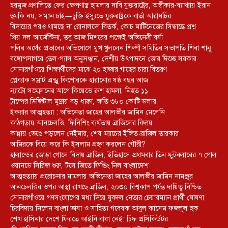
হরমুজ প্রণালিতে ফের ক্ষেপণাস্ত্র হামলার দাবি যুক্তরাষ্ট্রের, অস্বীকার-ব্যাখ্যায় ইরান
হুমকি নয়, সম্মান চাই—চুক্তি ইস্যুতে যুক্তরাষ্ট্রকে বার্তা আরাঘচির
বিদায়ের পরও থামছে না রোনালদো বিতর্ক, কোচ মার্টিনেজের সিদ্ধান্তে প্রশ্ন
প্রিয় দল আর্জেন্টিনা, তবু আজ মিশরের পক্ষেই অভিনেত্রী বর্ষা
পলির অর্থের প্রভাবের অভিযোগে মুখ খুললেন শিল্পী সমিতির সভাপতি শিবা শানু
বঙ্গোপসাগরে তেল-গ্যাস অনুসন্ধান, দেশীয় উৎপাদনে জোর দিচ্ছে সরকার
সোনারগাঁওয়ে শিক্ষার্থীদের মাঝে ২০ হাজার গাছের চারা বিতরণ
প্লেব্যাক সম্রাট এন্ড্রু কিশোরকে হারানোর ষষ্ঠ বছর আজ
ন্যাটো সম্মেলনের আগে কিয়েভে রুশ হামলা, নিহত ১১
ট্রাম্পের ডিজিটাল মুদ্রায় বড় ধাক্কা, ক্ষতি ৩৮০ কোটি ডলার
ইকরার আত্মহত্যা : অভিনেতা জাহের আলভীর জামিন মেলেনি
কাঠগড়ায় আনচেলত্তি, ফিনিশিং ব্যর্থতায় ব্রাজিলের বিদায়
কান্নায় ভেঙে পড়লেন নেইমার, শেষ ম্যাচের ইঙ্গিত ব্রাজিল তারকার
আমিরকে বিয়ে করে কি ইসলাম গ্রহণ করলেন গৌরী?
হালান্ডের জোড়া গোলে বিদায় ব্রাজিল, ইতিহাসে প্রথমবার তিন ফুটবলারের ৭ গোল
ওয়ানডে সিরিজ শুরু, টসে জিতে ফিল্ডিং নিল বাংলাদেশ
আত্মহত্যায় প্ররোচনার মামলায় অভিনেতা জাহের আলভীর জামিন নামঞ্জুর
আনচেলত্তির ওপর আস্থা রাখছে ব্রাজিল, ২০৩০ বিশ্বকাপ পর্যন্ত দায়িত্ব নিশ্চিত
সোনারগাঁওয়ে গণসংযোগের মধ্য দিয়ে যুবদল নেতার চেয়ারম্যান প্রার্থী ঘোষণা
চিরবিদায় নিলেন বাংলা ভাষা ও সাহিত্য গবেষক আবুল কাসেম ফজলুল হক
শেখ হাসিনার দেশে ফিরতে আইনি বাধা নেই: চিফ প্রসিকিউটর