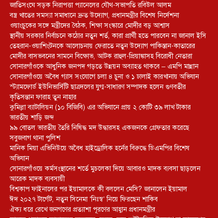
জাতিসংঘে সড়ক নিরাপত্তা প্যানেলের যৌথ-সভাপতি রবিউল আলম
বস্ত্র খাতের সমস্যা সমাধানে দ্রুত উদ্যোগ, প্রধানমন্ত্রীর বিশেষ নির্দেশনা
ওয়াংচুকের সঙ্গে মন্ত্রীদের বৈঠক, শিক্ষা সংস্কারে মোদীর বড় আশ্বাস
স্থানীয় সরকার নির্বাচনে কঠোর নতুন শর্ত, কারা প্রার্থী হতে পারবেন না জানাল ইসি
তেহরান-ওয়াশিংটনকে আলোচনায় ফেরাতে নতুন উদ্যোগ পাকিস্তান-কাতারের
মোদীর বাসভবনের সামনে বিক্ষোভ, আটক রাহুল-প্রিয়াঙ্কাসহ বিরোধী নেতারা
সোনারগাঁওকে আধুনিক জনপদ গড়তে উন্নয়ন অব্যাহত থাকবে – এমপি মান্নান
সোনারগাঁওয়ে অবৈধ গ্যাস সংযোগে চলা ৪ চুনা ও ১ ঢালাই কারখানায় অভিযান
স্ট্যামফোর্ড ইউনিভার্সিটি ছাত্রদলের যুগ্ম-সাধারণ সম্পাদক হলেন গুণবতীর
কৃতিসন্তান ফারাহ তুন নাহার
কুমিল্লা ব্যাটালিয়ন (১০ বিজিবি) এর অভিযানে প্রায় ২ কোটি ৩৯ লাখ টাকার
ভারতীয় শাড়ি জব্দ
৯৯ বোতল ভারতীয় তৈরি নিষিদ্ধ মদ উদ্ধারসহ একজনকে গ্রেফতার করেছে
সবুজবাগ থানা পুলিশ
মানিক মিয়া এভিনিউয়ে অবৈধ হাইড্রোলিক হর্নের বিরুদ্ধে ডিএমপির বিশেষ
অভিযান
সোনারগাঁওয়ে কর্মসংস্থানের শর্তে মুচলেকা দিয়ে আবারও মাদক ব্যবসা ছাড়লেন
আরেক মাদক ব্যবসায়ী
বিশ্বকাপ ফাইনালের পর ইয়ামালকে কী বললেন মেসি? জানালেন ইয়ামাল
ঈদ ২০২৭ টার্গেট, নতুন সিনেমা ‘নিঃস্ব’ নিয়ে ফিরছেন শাকিব
ঐক্য ধরে রেখে জনগণের প্রত্যাশা পূরণের আহ্বান প্রধানমন্ত্রীর