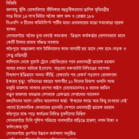
বিজিবি
জলবায়ু ঝুঁকি মোকাবিলায় জীবিকার বহুমুখীকরণের তাগিদ ভূমিমন্ত্রীর
সাত দিনে ১৪ লাখ মিটার অবৈধ জাল জব্দ ও গ্রেপ্তার ১৮৮
বিএনপি ও চীনের কমিউনিস্ট পার্টির মধ্যে প্রথমবারের মতো সমঝোতা স্মারক
স্বাক্ষর
সোনারগাঁয়ে অবৈধ চুনা-ঢালাই কারখানা : তিতাস কর্মকর্তার যোগসাজসে মাসে
কোটি টাকার রাজস্ব বঞ্চিত সরকার
কাঁচপুরে আন্তজেলা বাস টার্মিনালের কাজ আগামী ছয় মাসে শেষ হবে–সড়ক ও
সেতু প্রতিমন্ত্রী
দালিয়ান থেকে বুলেট ট্রেনে বেইজিংয়ের পথে প্রধানমন্ত্রী তারেক রহমান
ঘানার রক্ষণে আটকে ইংল্যান্ড, বাড়লো নকআউট নিশ্চিতের অপেক্ষা
বিশ্বকাপ ইতিহাসে অনন্য কীর্তি, রেকর্ডের পর রেকর্ড গড়লেন রোনালদো
ইকরার মৃত্যু: অভিনেতা জাহের আলভীর ১০ দিনের রিমান্ড শুনানি আজ
মজুরি মামলায় নাভানা গ্রুপের ভাইস চেয়ারম্যানসহ ৪ জনের জামিন
নতুন মামলায় মমতাজ বেগমকে গ্রেফতার দেখানোর আবেদন
জন্মদিনের আগে মেসির আবেগঘন বার্তা: ‘ঈশ্বরের কাছে আর কিছু চাওয়ার নেই’
ওয়ার্ল্ড ইকোনমিক ফোরামের প্ল্যানারি সেশনে প্রধানমন্ত্রী তারেক রহমান
কাঁচপুরে মাস্ক পড়ে কার্যক্রম নিষিদ্ধ যুবলীগের মিছিল
সোনারগাঁয়ে ডিবি পুলিশ পরিচয়ে ব্যবসায়ীর বাড়িতে হামলা, নগদ টাকা ও
স্বর্ণলংকার লুট
সোনারগাঁয়ে ক্লাস্টার উন্নয়ন কর্মশালা অনুষ্ঠিত