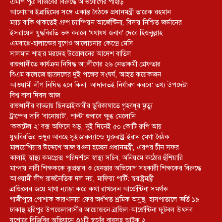
এমপি পুত্র সজিবের বিরুদ্ধে অভিযোগের পাহাড়
আনোয়ার ইব্রাহিমের সঙ্গে একান্ত বৈঠকে প্রধানমন্ত্রী তারেক রহমান
ম্যাচ বাকি থাকতেই গ্রুপ চ্যাম্পিয়ন আর্জেন্টিনা, বিদায় নিশ্চিত জর্ডানের
ইসরায়েল যুদ্ধবিরতি ভঙ্গ করলে ‘যথাযথ জবাব’ দেবে হিজবুল্লাহ
এমবাপ্পে-হালান্ডের যুগেও আলোচনার কেন্দ্রে মেসি
সালমান শাহ’র মরদেহ উত্তোলনের আদেশ বাতিল
রাজধানীতে কার্যক্রম নিষিদ্ধ আ.লীগের ২৬ নেতাকর্মী গ্রেফতার
বিএম কলেজে ছাত্রদলের দুই পক্ষের সংঘর্ষ, আহত কয়েকজন
আওয়ামী লীগ নিষিদ্ধ হবে কিনা, আদালতই নির্ধারণ করবে: তথ্য উপদেষ্টা
বিশ্ব বাবা দিবস আজ
রাজধানীর বাড্ডায় ছিনতাইকারীর ছুরিকাঘাতে গৃহবধূর মৃত্যু
ট্রাম্পের দাবি ‘বানোয়াট’, পাল্টা জবাবে ক্ষুব্ধ মেলোনি
‘ককটেল ২’ বক্স অফিসে ঝড়, দুই দিনেই ৫০ কোটি রুপি আয়
যুদ্ধবিরতির ভঙ্গুর আবহে সুইজারল্যান্ডে যুক্তরাষ্ট্র-ইরান মেগা বৈঠক
মালয়েশিয়ার উদ্দেশে আজ রওনা হচ্ছেন প্রধানমন্ত্রী, এরপর চীন সফর
কালাই স্বাস্থ্য কমপ্লেক্স পরিদর্শনে স্বাস্থ্য সচিব, অনিয়মে কঠোর হুঁশিয়ারি
মান্দায় নারী শিক্ষককে কুপ্রস্তাব ও হেনস্তার অভিযোগ সহকারী শিক্ষকের বিরুদ্ধে
আওয়ামী লীগ রাজনৈতিক দল নয়, মাফিয়া পার্টি: স্বরাষ্ট্রমন্ত্রী
ব্রাজিলের জয়ে মাথা ন্যাড়া করে কথা রাখলেন আর্জেন্টিনা সমর্থক
গাজীপুরে পোশাক কারখানায় ফের অর্ধশত শ্রমিক অসুস্থ, হাসপাতালে ভর্তি ১৯
ঢাকাস্থ হরিপুর উপজেলাবাসীর আয়োজনে ব্রাজিল-আর্জেন্টিনা ফুটবল উৎসব
যশোরে বিজিবির অভিযানে ৩১টি স্বর্ণের বারসহ আটক ২