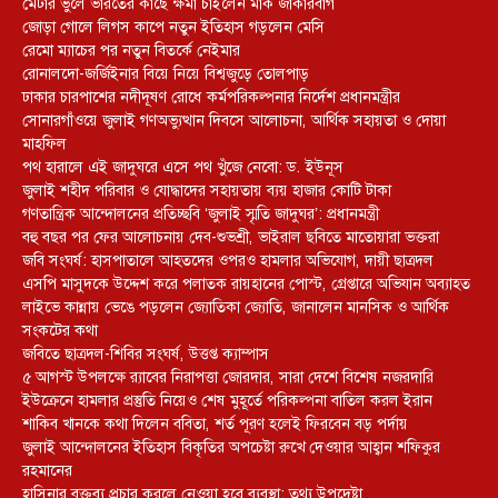
মেটার ভুলে ভারতের কাছে ক্ষমা চাইলেন মার্ক জাকারবার্গ
জোড়া গোলে লিগস কাপে নতুন ইতিহাস গড়লেন মেসি
রেমো ম্যাচের পর নতুন বিতর্কে নেইমার
রোনালদো-জর্জিইনার বিয়ে নিয়ে বিশ্বজুড়ে তোলপাড়
ঢাকার চারপাশের নদীদূষণ রোধে কর্মপরিকল্পনার নির্দেশ প্রধানমন্ত্রীর
সোনারগাঁওয়ে জুলাই গণঅভ্যুত্থান দিবসে আলোচনা, আর্থিক সহায়তা ও দোয়া
মাহফিল
পথ হারালে এই জাদুঘরে এসে পথ খুঁজে নেবো: ড. ইউনূস
জুলাই শহীদ পরিবার ও যোদ্ধাদের সহায়তায় ব্যয় হাজার কোটি টাকা
গণতান্ত্রিক আন্দোলনের প্রতিচ্ছবি ‘জুলাই স্মৃতি জাদুঘর’: প্রধানমন্ত্রী
বহু বছর পর ফের আলোচনায় দেব-শুভশ্রী, ভাইরাল ছবিতে মাতোয়ারা ভক্তরা
জবি সংঘর্ষ: হাসপাতালে আহতদের ওপরও হামলার অভিযোগ, দায়ী ছাত্রদল
এসপি মাসুদকে উদ্দেশ করে পলাতক রায়হানের পোস্ট, গ্রেপ্তারে অভিযান অব্যাহত
লাইভে কান্নায় ভেঙে পড়লেন জ্যোতিকা জ্যোতি, জানালেন মানসিক ও আর্থিক
সংকটের কথা
জবিতে ছাত্রদল-শিবির সংঘর্ষ, উত্তপ্ত ক্যাম্পাস
৫ আগস্ট উপলক্ষে র‌্যাবের নিরাপত্তা জোরদার, সারা দেশে বিশেষ নজরদারি
ইউক্রেনে হামলার প্রস্তুতি নিয়েও শেষ মুহূর্তে পরিকল্পনা বাতিল করল ইরান
শাকিব খানকে কথা দিলেন ববিতা, শর্ত পূরণ হলেই ফিরবেন বড় পর্দায়
জুলাই আন্দোলনের ইতিহাস বিকৃতির অপচেষ্টা রুখে দেওয়ার আহ্বান শফিকুর
রহমানের
হাসিনার বক্তব্য প্রচার করলে নেওয়া হবে ব্যবস্থা: তথ্য উপদেষ্টা