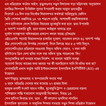
গুম প্রতিরোধে কঠোর আইন, মৃত্যুদণ্ডসহ নতুন বিধানের সড়া মন্ত্রিসভায় অনুমোদন
চলচ্চিত্র শিল্পকে ডিজিটাল যুগের উপযোগী করার আহ্বান তথ্যমন্ত্রীর
সিলেটে ২৬ দিন ধরে নিখোঁজ বিমানবন্দর কর্মকর্তা আরিফুল্লাহ জেলিন
তৈরি পোশাক রপ্তানিতে ১৪.৭৩ শতাংশ প্রবৃদ্ধি, আশাবাদী রপ্তানিকারকরা
শেখ হাসিনাকে দেশে ফিরিয়ে বিচারের মুখোমুখি করা হবে: তথ্য উপদেষ্টা
৫ আগস্ট সরকারি ছুটি, তবে যাদের কর্মস্থলে থাকতে হবে
দুর্যোগ ব্যবস্থাপনা অধিদপ্তরের প্রকল্পে বদলে যাচ্ছে চৌদ্দগ্রাম
এইচএসসি পাসেই বিমানবন্দরে চাকরির সুযোগ, আবেদন চলবে ৩১ আগস্ট পর্যন্ত
তীব্র লোডশেডিংয়ে বিপর্যস্ত সোনারগাঁ, দিনে মিলছে মাত্র ৪-৫ ঘণ্টা বিদ্যুৎ
লোডশেডিংয়ের প্রতিবাদে বরগুনায় বিদ্যুৎ অফিস ঘেরাও, ৭ দফা দাবি
হলিউডের তিন মেগা ছবির সঙ্গে বক্স অফিস যুদ্ধে শাহরুখের ‘কিং’
অননুমোদিত হর্ন ব্যবহার বন্ধের নির্দেশ, না মানলে আইনি ব্যবস্থা
অ্যাডাল্ট ফিল্মে কাজের কথা জানার পর কী বলেছিলেন সানি লিওনির বাবা-মা?
সেনাবাহিনী প্রধান কর্তৃক আর্মি ইন্টারন্যাশনাল ইসলামিক ইনস্টিটিউট (AIII)-এর
উদ্বোধন
আগস্টজুড়ে তাপপ্রবাহ ও স্বল্পমেয়াদি বন্যার শঙ্কা
৬ মাসে ভরিপ্রতি সোনার দাম কমেছে ৬৭ হাজার টাকা
হরমুজ প্রণালী সংকট আরও গভীর, মুখোমুখি ট্রাম্প ও তেহরানের বক্তব্য
পাকিস্তানে শান্তি সমাবেশে আত্মঘাতী বিস্ফোরণ, নিহত ১৩
শেখ হাসিনা ফিরতে চান, তবে… কী বললেন তসলিমা নাসরিন
ইসলামিক মূল্যবোধ ও আধুনিক শিক্ষার সমন্বয়ে নতুন শিক্ষা প্রতিষ্ঠান উদ্বোধন