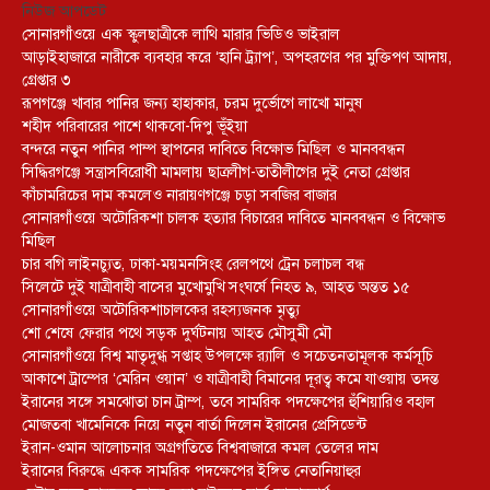
নিউজ আপডেট
সোনারগাঁওয়ে এক স্কুলছাত্রীকে লাথি মারার ভিডিও ভাইরাল
আড়াইহাজারে নারীকে ব্যবহার করে ‘হানি ট্র্যাপ’, অপহরণের পর মুক্তিপণ আদায়,
গ্রেপ্তার ৩
রূপগঞ্জে খাবার পানির জন্য হাহাকার, চরম দুর্ভোগে লাখো মানুষ
শহীদ পরিবারের পাশে থাকবো-দিপু ভূঁইয়া
বন্দরে নতুন পানির পাম্প স্থাপনের দাবিতে বিক্ষোভ মিছিল ও মানববন্ধন
সিদ্ধিরগঞ্জে সন্ত্রাসবিরোধী মামলায় ছাত্রলীগ-তাতীলীগের দুই নেতা গ্রেপ্তার ‎
কাঁচামরিচের দাম কমলেও নারায়ণগঞ্জে চড়া সবজির বাজার
সোনারগাঁওয়ে অটোরিকশা চালক হত্যার বিচারের দাবিতে মানববন্ধন ও বিক্ষোভ
মিছিল
চার বগি লাইনচ্যুত, ঢাকা-ময়মনসিংহ রেলপথে ট্রেন চলাচল বন্ধ
সিলেটে দুই যাত্রীবাহী বাসের মুখোমুখি সংঘর্ষে নিহত ৯, আহত অন্তত ১৫
সোনারগাঁওয়ে অটোরিকশাচালকের রহস্যজনক মৃত্যু
শো শেষে ফেরার পথে সড়ক দুর্ঘটনায় আহত মৌসুমী মৌ
সোনারগাঁওয়ে বিশ্ব মাতৃদুগ্ধ সপ্তাহ উপলক্ষে র‍্যালি ও সচেতনতামূলক কর্মসূচি
আকাশে ট্রাম্পের ‘মেরিন ওয়ান’ ও যাত্রীবাহী বিমানের দূরত্ব কমে যাওয়ায় তদন্ত
ইরানের সঙ্গে সমঝোতা চান ট্রাম্প, তবে সামরিক পদক্ষেপের হুঁশিয়ারিও বহাল
মোজতবা খামেনিকে নিয়ে নতুন বার্তা দিলেন ইরানের প্রেসিডেন্ট
ইরান-ওমান আলোচনার অগ্রগতিতে বিশ্ববাজারে কমল তেলের দাম
ইরানের বিরুদ্ধে একক সামরিক পদক্ষেপের ইঙ্গিত নেতানিয়াহুর