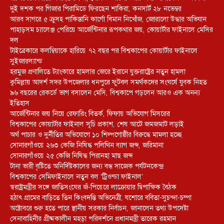
দুই দশক পর গিজার পিরামিডে ফিরছেন শাকিরা, কনসার্ট ২৮ নভেম্বর
আরব সাগরে ৫ ক্রুসহ পাকিস্তানি কার্গো বিমান নিখোঁজ, জোরালো উদ্ধার অভিযান
পাহাড়সম চ্যালেঞ্জ পেরিয়ে আর্জেন্টিনার রূপকথার জয়, কোয়ার্টার ফাইনালে মেসির
দল
টাইব্রেকারে কলম্বিয়াকে হারিয়ে ৭২ বছর পর বিশ্বকাপের কোয়ার্টার ফাইনালে
সুইজারল্যান্ড
হরমুজ প্রণালিতে ট্যাংকারে হামলার জেরে ইরানে যুক্তরাষ্ট্রের নতুন হামলা
কুমিল্লায় আদর্শ সদর উপজেলার ধনপুরে ফুটবল সমর্থকদের সংঘর্ষে যুবক নিহত
৯৬ বছরের রেকর্ডে ভাগ বসালেন মেসি, বিশ্বকাপে গড়লেন আরও এক অনন্য
ইতিহাস
আর্জেন্টিনার জয় নিয়ে রেফারিং বিতর্ক, ফিফায় অভিযোগ মিসরের
বিশ্বকাপের কোয়ার্টার ফাইনাল সূচি প্রকাশ, শেষ আটে জমজমাট লড়াই
অর্থ পাচার ও দুর্নীতির অভিযোগে ১০ শিল্পগোষ্ঠীর বিরুদ্ধে মামলা হচ্ছে
সোনারগাঁওয়ে ২৬৩ কেজি নিষিদ্ধ পলিথিন ব্যাগ জব্দ, জরিমানা
সোনারগাঁওয়ে ২৫ কেজি নিষিদ্ধ পিরানহা মাছ জব্দ
টানা ভারী বৃষ্টিতে অনির্দিষ্টকালের জন্য বন্ধ সাজেক পর্যটনকেন্দ্র
বিশ্বকাপের সেমিফাইনালে নতুন বল ‘ট্রিওন্ডা ফাইনাল’
স্বরাষ্ট্রমন্ত্রীর সঙ্গে জাতিসংঘের জঁ-পিয়েরে লাক্রোয়ার দ্বিপাক্ষিক বৈঠক
হঠাৎ গ্রামের বাড়িতে তিন কিংবদন্তি অভিনেত্রী, যশোরে ববিতা-সুচন্দা-চম্পা
অক্টোবরে শুরু হতে পারে স্থানীয় সরকার নির্বাচন, জানালেন তথ্য উপদেষ্টা
সেনাবাহিনীর গ্রীষ্মকালীন মহড়া পরিদর্শনে প্রধানমন্ত্রী তারেক রহমান