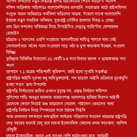
আপিল বিভাগের নতুন সিদ্ধান্তে স্থগিত হাইকোর্টের শ্যোন অ্যারেস্ট আদেশ
দক্ষিণ আফ্রিকায় অগ্নিকাণ্ডে বাংলাদেশিদের প্রাণহানি, সহায়তায় মাঠে হাইকমিশন
সংযুক্ত আরব আমিরাতে কর্মভিসা বাতিলের আতঙ্ক, উদ্বেগে লাখো বাংলাদেশি
ইরাকে নতুন সামরিক অভিযান, যুক্তরাষ্ট্র-সৌদির হামলায় নিহত ৮ যোদ্ধা
প্রায় তিন দশকের অভিজ্ঞতা নিয়ে সিআইডির নেতৃত্বে ব্যারিস্টার মোশাররফ
হোছাইন
চট্টগ্রাম-২ আসনের এমপি সরোয়ার আলমগীরের দায়িত্ব পালনে বাধা নেই
সোনারগাঁওয়ে অবৈধ গ্যাস সংযোগে গড়ে ওঠা ৩ চুনা কারখানা উচ্ছেদ, সংযোগ
বিচ্ছিন্ন
কুমিল্লায় বিজিবির উদ্যোগে ৫১ কোটি ৮৩ লাখ টাকার মাদক ও তামাকজাত পণ্য
ধ্বংস
জাপানে ৭.১ মাত্রার শক্তিশালী ভূমিকম্প, জারি হলো সুনামি সতর্কতা
রাষ্ট্রপতির আইনি সুরক্ষা শুধু দায়িত্বকালেই, পদ ছাড়লে আইনি প্রক্রিয়ার মুখোমুখি
হওয়া সম্ভব: তথ্য উপদেষ্টা
রাষ্ট্রপতি নির্বাচনের তারিখ এখনও চূড়ান্ত নয়, প্রস্তুত নির্বাচন কমিশন
পুলিশের গাড়ি ভাঙচুর মামলায় নারায়ণগঞ্জ আদালতে হাজিরা দিলেন আইভী
ছেলেকে কোলে নিয়েই মঞ্চ মাতালেন নোবেল, গাইলেন জেমসের ‘বাবা’
রাষ্ট্রপতি নির্বাচন নিয়ে স্পিকারের সঙ্গে বৈঠকে সিইসি
আজ প্রথমবার বঙ্গভবনে দাফতরিক কার্যক্রম পরিচালনা করবেন ভারপ্রাপ্ত রাষ্ট্রপতি
দেড় বছরের মধ্যেই চালু হবে চায়না ইকোনমিক জোনের প্রথম কারখানা: আশিক
চৌধুরী
চায়না ইকোনমিক জোনে এক লাখের বেশি কর্মসংস্থান হবে: অর্থমন্ত্রী