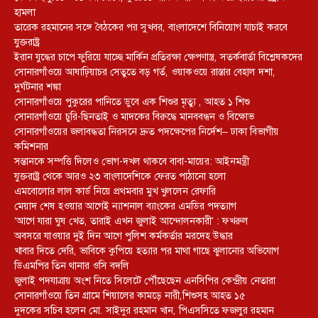
হামলা
তারেক রহমানের সঙ্গে বৈঠকের পর সুখবর, বাংলাদেশে বিনিয়োগ যাচাই করবে
যুক্তরাষ্ট্র
ইরান যুদ্ধের চাপে ফুরিয়ে যাচ্ছে মার্কিন প্রতিরক্ষা ক্ষেপণাস্ত্র, সতর্কবার্তা বিশ্লেষকদের
সোনারগাঁওয়ে আষাঢ়িয়াচর সেতুতে বড় গর্ত, ওয়াকওয়ে রাস্তার বেহাল দশা,
দুর্ঘটনার শঙ্কা
সোনারগাঁওয়ে পুকুরের পানিতে ডুবে এক শিশুর মৃত্যু , আহত ১ শিশু
সোনারগাঁওয়ে চুরি-ছিনতাই ও মাদকের বিরুদ্ধে মানববন্ধন ও বিক্ষোভ
সোনারগাঁওয়ের জলাবদ্ধতা নিরসনে দ্রুত পদক্ষেপের নির্দেশ– ঢাকা বিভাগীয়
কমিশনার
সন্তানকে সম্পত্তি দিলেও ভোগ-দখল থাকবে বাবা-মায়ের: আইনমন্ত্রী
যুক্তরাষ্ট্র থেকে আরও ২৩ বাংলাদেশিকে ফেরত পাঠানো হলো
এমবোলোর লাল কার্ড নিয়ে প্রথমবার মুখ খুললেন রেফারি
মেয়াদ শেষ হওয়ার আগেই ন্যাশনাল ব্যাংকের এমডির পদত্যাগ
‘আগে যারা ঘুষ খেত, তারাই এখন জুলাই আন্দোলনকারী’ : ফখরুল
অবসরে যাওয়ার দুই দিন আগে পুলিশ কর্মকর্তার মরদেহ উদ্ধার
খাবার দিতে দেরি, ভাবিকে কুপিয়ে হত্যার পর মাথা গাছে ঝুলানোর অভিযোগ
ডিএমপির তিন থানার ওসি বদলি
জুলাই পদযাত্রায় অংশ নিতে সিলেটে পৌঁছেছেন এনসিপির কেন্দ্রীয় নেতারা
সোনারগাঁওয়ে তিন গ্রামে শিয়ালের কামড়ে নারী,শিশুসহ আহত ১৫
দুদকের সচিব হলেন মো. সাইদুর রহমান খান, পিএসসিতে ফজলুর রহমান