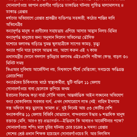
সোনারগাঁওয়ে জাপান প্রবাসীর গাড়িতে ডাকাতির ঘটনায় লুন্ঠিত মালামালসহ ৪
ডাকাত গ্রেপ্তার
ধর্ষণের অভিযোগে গ্রেপ্তার শ্রাবন্তীর ব্যক্তিগত সহকারী, কঠোর শাস্তির দাবি
অভিনেত্রীর
বন্যাদুর্গত মানুষ ও প্রাণীদের সহায়তায় এগিয়ে আসার আহ্বান নিলয়-হিমির
বন্যাদুর্গত মানুষের জন্য অনুদান দিলেন অভিনেতা তৌসিফ
যশোরে জলাবদ্ধ বাড়িতে ঘুমন্ত স্কুলছাত্রীকে সাপের কামড়, মৃত্যু
বন্যার পানি ঘরে ঢুকলে আতঙ্ক নয়, আগে করুন এই ৭ কাজ
প্রধানমন্ত্রীর ফোনে বদলাল কুমিল্লার জলাবদ্ধ এইচএসসি পরীক্ষা কেন্দ্র, বাড়ল ৩০
মিনিট সময়
ভিএআর সুবিধায় আর্জেন্টিনা নয়, বিশ্বকাপে শীর্ষে মেক্সিকো; সবচেয়ে ক্ষতিগ্রস্ত
ক্রোয়েশিয়া
বন্যার্তদের চিকিৎসায় মাঠে স্বাস্থ্যকর্মীরা, ছুটি বাতিল ১১ জেলায়
সোনারগাঁওয়ে বাবা ছেলেকে কুপিয়ে জখম
ইরানের বিরুদ্ধে কড়া বার্তা সৌদি আরব, আন্তর্জাতিক আইন লঙ্ঘনের অভিযোগ
বন্যা মোকাবিলায় সরকার ব্যর্থ, এখন দোষারোপে লাভ নেই: নাহিদ ইসলাম
বক্স অফিসে ঝড় তুলেছে ‘ধামাল ৪’, দুই দিনেই আয় ৫৩ কোটির বেশি
বন্যাকবলিত ১১ জেলায় বিজিবি মোতায়েন, বান্দরবানে উদ্ধার ৬ শতাধিক মানুষ
রক্তাক্ত মেসি, আরও দৃঢ় প্রত্যাবর্তন—ইতিহাস কি আবারও আর্জেন্টিনার পক্ষে?
সোনারগাঁওয়ে শপিং মলে চুরির ঘটনায় চোর চক্রের ৯ সদস্য গ্রেপ্তার
দেশের শ্রেষ্ঠ প্রধান শিক্ষক হয়েছেন সোনারগাঁওয়ের বি. আর বিলকিস