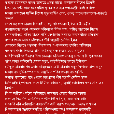
তারেক রহমানকে স্বাগত জানাতে প্রস্তুত ভারত, জানালেন দীনেশ ত্রিবেদী
দিনে ১৮ ঘণ্টা কাজ করে দৃষ্টান্ত স্থাপন করেছেন প্রধানমন্ত্রী: মির্জা ফখরুল
ঢাকায় আসছেন মার্কিন বিশেষ দূত সার্জিও গোর, গুরুত্ব পাচ্ছে বাংলাদেশ–যুক্তরাষ্ট্র
সম্পর্ক
দেশে ৪৫ লাখ মামলা বিচারাধীন, বড় পরিবর্তনের ইঙ্গিত আইনমন্ত্রীর
বাংলাদেশের নতুন ওয়ানডে অধিনায়ক লিটন দাস, দায়িত্ব হারালেন মিরাজ
সোনারগাঁওয়ে খাসির মাংসে পানি মেশানোর অপরাধে ব্যবসায়ীকে জরিমানা
যশোর থেকে গ্রেপ্তার চট্টগ্রামের শীর্ষ ‘সন্ত্রাসী’ ডেভিড ইমন
সোহমের বিরুদ্ধে প্রতারণা, বিশ্বাসভঙ্গ ও প্রাণনাশের হুমকির অভিযোগ
বন্ধ কারখানায় ফিরেছে প্রাণ, কর্মসংস্থান ৩ হাজার ৫০০ মানুষের
ঢাবি শিক্ষার্থীকে উদ্ধারে গিয়ে হেনস্তার অভিযোগ ডাকসু নেতা এ বি জুবায়েরের
হঠাৎ অসুস্থ অভিনেত্রী মেঘলা মুক্তা, আইসিইউতে চলছে চিকিৎসা
যৌতুক মামলার পর এবার আত্মহত্যার চেষ্টা মামলায় নতুন বিপাকে প্রিন্স মামুন
ঢাকায় বড় ভূমিকম্পের শঙ্কা, প্রস্তুতি ও পরিকল্পনায় বড় ঘাটতি
ভারতে পালানোর পথে গ্রেপ্তার চট্টগ্রামের শীর্ষ সন্ত্রাসী ডেভিড ইমন
জিপিএইচ ইস্পাতকে ৫ কোটি টাকা জরিমানা, জুলাই যোদ্ধাদের কল্যাণে ব্যয়ের
নির্দেশ
বিধবা নারীকে ধর্ষণের অভিযোগে জামায়াত নেতার বিরুদ্ধে মামলা
হবিগঞ্জে বিএনপি-এনসিপির পাল্টাপাল্টি কর্মসূচি, ১৪৪ ধারা জারি
সরকারি নথি জালিয়াতি: রাঙ্গাবালীর এসি ল্যান্ড প্রত্যাহার, তদন্তে প্রশাসন
শিক্ষাব্যবস্থার উন্নয়নে সমন্বিত পরিকল্পনার কথা জানালেন প্রধানমন্ত্রী