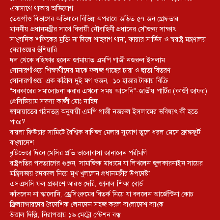
একসাথে থাকার অভিযোগ
তেজগাঁও বিভাগের অভিযানে বিভিন্ন অপরাধে জড়িত ৫৭ জন গ্রেফতার
মাননীয় প্রধানমন্ত্রীর সাথে বিদায়ী নৌবাহিনী প্রধানের সৌজন্য সাক্ষাৎ
সাংবাদিক শফিকের মুক্তি না দিলে শাহবাগ থানা, ফায়ার সার্ভিস ও স্বরাষ্ট্র মন্ত্রণালয়
ঘেরাওয়ের হুঁশিয়ারি
দল থেকে বহিষ্কার হলেন জামায়াত এমপি গাজী নজরুল ইসলাম
সোনারগাঁওয়ে শিক্ষার্থীদের মাঝে ফলজ গাছের চারা ও ছাতা বিতরণ ​
সোনারগাঁওয়ে এক কাঁঠাল দুই মণ ওজন, ১০ হাজার টাকায় বিক্রি
“সরকারের সমালোচনা করার এখনো সময় আসেনি”-জাতীয় পার্টির (কাজী জাফর)
প্রেসিডিয়াম সদস্য কাজী মোঃ নাহিদ
জামায়াতের গঠনতন্ত্র অনুযায়ী এমপি গাজী নজরুল ইসলামের ভবিষ্যৎ কী হতে
পারে?
বায়লা ফিউচার সামিটে বৈশ্বিক বাণিজ্য মেলার সুযোগ তুলে ধরল মেসে ফ্রাঙ্কফুর্ট
বাংলাদেশ
বৃষ্টিভেজা দিনে মেসির প্রতি ভালোবাসা জানালেন পরীমণি
রাষ্ট্রপতির পদত্যাগের গুঞ্জন, সামাজিক মাধ্যমে যা লিখলেন জুলকারনাইন সায়ের
মন্ত্রিসভায় রদবদল নিয়ে মুখ খুললেন প্রধানমন্ত্রীর উপদেষ্টা
এসএসসি ফল প্রকাশে আরও দেরি, জানাল শিক্ষা বোর্ড
কাঁদলেন না স্কালোনি, ড্রেসিংরুমের বিতর্ক নিয়ে যা বললেন আর্জেন্টিনা কোচ
ফ্রিল্যান্সারদের বৈদেশিক লেনদেন সহজ করল বাংলাদেশ ব্যাংক
উত্তাল দিল্লি, নিরাপত্তায় ১৬ মেট্রো স্টেশন বন্ধ