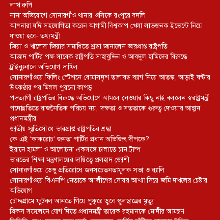
লাখ রুপি
নানা অভিযোগে সোনারগাঁও থানার ওসিকে রংপুরে বদলি
আপনারা যদি সহযোগিতা করেন আগামী বিশ্বকাপ খেলা লাভজনক ইভেন্টে নিয়ে
যাওয়া হবে- তথ্যমন্ত্রী
জিয়া ও খালেদা জিয়ার সমাধিতে শ্রদ্ধা জানালেন ভারপ্রাপ্ত রাষ্ট্রপতি
আজাদ পার্টির পক্ষ সাবেক রাষ্ট্রপতি সাহাবুদ্দিন ও আবদুল হামিদের বিরুদ্ধে
ট্রাইব্যুনালে অভিযোগ দাখিল
সোনারগাঁওয়ে ফিলিং স্টেশনে বোমাসদৃশ তালাবদ্ধ ব্যাগ নিয়ে আতঙ্ক, আড়াই ঘণ্টার
উৎকণ্ঠার পর মিলল পুরনো কাপড়
পদত্যাগী রাষ্ট্রপতির বিরুদ্ধে অভিযোগে আমলে নেওয়ার কিছু নাই বললেন স্বরাষ্ট্রমন্ত্রী
পদোন্নতিতে রাজনৈতিক পরিচয় নয়, দক্ষতা ও সততাকে গুরুত্ব দেওয়ার আহ্বান
প্রধানমন্ত্রীর
জাতীয় স্মৃতিসৌধে ভারপ্রাপ্ত রাষ্ট্রপতির শ্রদ্ধা
কে এই ‘কাকরোচ’ জনতা পার্টির প্রধান অভিজিৎ দীপকে?
ইরানে হামলা ও আলোচনা একসঙ্গে চালাতে চান ট্রাম্প
ভারতের শিক্ষা মন্ত্রণালয়ের দায়িত্বে প্রলহাদ জোশী
সোনারগাঁওয়ে ডেঙ্গু প্রতিরোধে জনসচেতনতামূলক সভা ও র‍্যালি
সোনারগাঁওয়ে বিএনপি নেতাকে আ’লীগের দোষর আখ্যা দিয়ে জমি দখলের চেষ্টার
অভিযোগ
চৌদ্দগ্রামে ফুটবল আনতে গিয়ে পুকুরে ডুবে স্কুলছাত্রের মৃত্যু
ব্রিকস সম্মেলনে যোগ দিতে প্রধানমন্ত্রী তারেক রহমানকে মোদীর আমন্ত্রণ