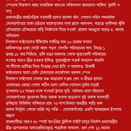
স্পেনের বিশ্বকাপ জয়ে সামাজিক মাধ্যমে অভিনন্দন জানালেন শাকিব, বুবলী ও
অপু
প্রধানমন্ত্রীর রাজনৈতিক সহকারী হলেন রাশেদ খাঁন, পেলেন সচিব পদমর্যাদা
সোনারগাঁওয়ে ঢাকা-চট্টগ্রাম মহাসড়কের নানা স্থানে খানাখন্দ, বাড়ছে দুর্ঘটনার ঝুঁকি
চৌদ্দগ্রামে চৌদ্দগ্রামে বাড়ি নির্মাণকে ঘিরে সংঘর্ষ, হামলা-ভাঙচুরে আহত ৪, থানায়
অভিযোগ
বিশ্বকাপ ফাইনালের টিকিটের সর্বনিম্ন দাম ১০ হাজার ডলার!
মানিকগঞ্জে চাকা ফেটে খালে পড়ল সেলফি পরিবহনের বাস, নিহত ১
তদন্ত ১৮ বার পিছিয়ে, হাদি হত্যা মামলায় ক্ষোভ ভুক্তভোগী পরিবারের
সংঘাত আরও তীব্র হওয়ার ইঙ্গিত, যুক্তরাষ্ট্রকে সতর্ক করলেন খামেনি
আ.লীগের প্রার্থিতা নিয়ে সিদ্ধান্ত নেবে ইসি ও আদালত: রিজভী
ফাইনালের আগে মেসি ঠেকানোর রণকৌশল জানাল স্পেন
বিশ্বকাপ ফাইনালে ঢাকার মঞ্চ মাতাবেন সঞ্জয় দেব ও প্রীতম হাসান
এমবাপ্পের জোড়া গোলে কঠিন হলো মেসির গোল্ডেন বুটের লড়াই
সুন্দরবন-১২ লঞ্চের সঙ্গে সংঘর্ষে ট্রলার ডুবি, আটজন প্রাণে বাঁচলেন
সোনারগাঁওয়ে মুচলেকা দিয়ে মাদক ব্যবসা ছাড়লেন দুই মাদক ব্যবসায়ী
কুমিল্লায় বিজিবির অভিযানে প্রায় ৭৫ লাখ টাকার ভারতীয় শাড়ি জব্দ
মাদক নির্মূলে খেলার মাঠই বড় শক্তি – সোনারগাঁওয়ে এমপি আজহারুল ইসলাম
মান্নান
রাজধানীতে আরও ৫০ স্পটে স্বয়ংক্রিয় ট্রাফিক লাইট চালুর নির্দেশ প্রধানমন্ত্রীর
তীব্র তাপপ্রবাহে আলজেরিয়াজুড়ে শতাধিক দাবানল, প্রাণ গেল ১১ জনের