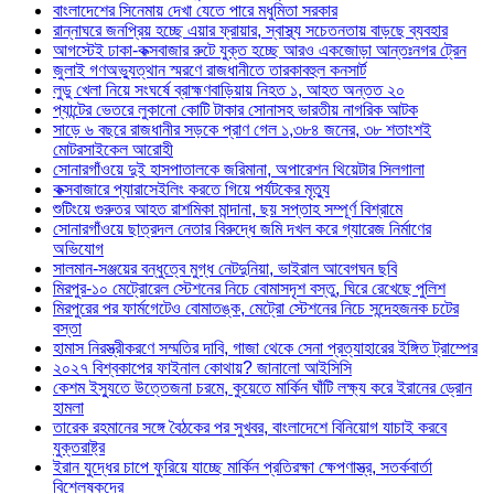
বাংলাদেশের সিনেমায় দেখা যেতে পারে মধুমিতা সরকার
রান্নাঘরে জনপ্রিয় হচ্ছে এয়ার ফ্রায়ার, স্বাস্থ্য সচেতনতায় বাড়ছে ব্যবহার
আগস্টেই ঢাকা-কক্সবাজার রুটে যুক্ত হচ্ছে আরও একজোড়া আন্তঃনগর ট্রেন
জুলাই গণঅভ্যুত্থান স্মরণে রাজধানীতে তারকাবহুল কনসার্ট
লুডু খেলা নিয়ে সংঘর্ষে ব্রাহ্মণবাড়িয়ায় নিহত ১, আহত অন্তত ২০
প্যান্টের ভেতরে লুকানো কোটি টাকার সোনাসহ ভারতীয় নাগরিক আটক
সাড়ে ৬ বছরে রাজধানীর সড়কে প্রাণ গেল ১,৩৮৪ জনের, ৩৮ শতাংশই
মোটরসাইকেল আরোহী
সোনারগাঁওয়ে দুই হাসপাতালকে জরিমানা, অপারেশন থিয়েটার সিলগালা
কক্সবাজারে প্যারাসেইলিং করতে গিয়ে পর্যটকের মৃত্যু
শুটিংয়ে গুরুতর আহত রাশমিকা মান্দানা, ছয় সপ্তাহ সম্পূর্ণ বিশ্রামে
সোনারগাঁওয়ে ছাত্রদল নেতার বিরুদ্ধে জমি দখল করে গ্যারেজ নির্মাণের
অভিযোগ
সালমান-সঞ্জয়ের বন্ধুত্বে মুগ্ধ নেটদুনিয়া, ভাইরাল আবেগঘন ছবি
মিরপুর-১০ মেট্রোরেল স্টেশনের নিচে বোমাসদৃশ বস্তু, ঘিরে রেখেছে পুলিশ
মিরপুরের পর ফার্মগেটেও বোমাতঙ্ক, মেট্রো স্টেশনের নিচে সন্দেহজনক চটের
বস্তা
হামাস নিরস্ত্রীকরণে সম্মতির দাবি, গাজা থেকে সেনা প্রত্যাহারের ইঙ্গিত ট্রাম্পের
২০২৭ বিশ্বকাপের ফাইনাল কোথায়? জানালো আইসিসি
কেশম ইস্যুতে উত্তেজনা চরমে, কুয়েতে মার্কিন ঘাঁটি লক্ষ্য করে ইরানের ড্রোন
হামলা
তারেক রহমানের সঙ্গে বৈঠকের পর সুখবর, বাংলাদেশে বিনিয়োগ যাচাই করবে
যুক্তরাষ্ট্র
ইরান যুদ্ধের চাপে ফুরিয়ে যাচ্ছে মার্কিন প্রতিরক্ষা ক্ষেপণাস্ত্র, সতর্কবার্তা
বিশ্লেষকদের