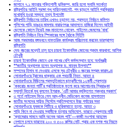
জাপানে ৭.১ মাত্রার শক্তিশালী ভূমিকম্প, জারি হলো সুনামি সতর্কতা
রাষ্ট্রপতির আইনি সুরক্ষা শুধু দায়িত্বকালেই, পদ ছাড়লে আইনি প্রক্রিয়ার
মুখোমুখি হওয়া সম্ভব: তথ্য উপদেষ্টা
রাষ্ট্রপতি নির্বাচনের তারিখ এখনও চূড়ান্ত নয়, প্রস্তুত নির্বাচন কমিশন
পুলিশের গাড়ি ভাঙচুর মামলায় নারায়ণগঞ্জ আদালতে হাজিরা দিলেন আইভী
ছেলেকে কোলে নিয়েই মঞ্চ মাতালেন নোবেল, গাইলেন জেমসের ‘বাবা’
রাষ্ট্রপতি নির্বাচন নিয়ে স্পিকারের সঙ্গে বৈঠকে সিইসি
আজ প্রথমবার বঙ্গভবনে দাফতরিক কার্যক্রম পরিচালনা করবেন ভারপ্রাপ্ত
রাষ্ট্রপতি
দেড় বছরের মধ্যেই চালু হবে চায়না ইকোনমিক জোনের প্রথম কারখানা: আশিক
চৌধুরী
চায়না ইকোনমিক জোনে এক লাখের বেশি কর্মসংস্থান হবে: অর্থমন্ত্রী
**জাতীয় অধ্যাপক হলেন অধ্যাপক ড. মাহবুব উল্লাহ**
সম্পদের হিসাব না দেওয়ায় এসকে সুর চৌধুরীর ৩ বছরের সশ্রম কারাদণ্ড
সোনারগাঁওয়ে ট্রাকের ধাক্কায় এক পথচারী নিহত, আহত ৪
সোনারগাঁওয়ে মিছিলের প্রস্তুতিকালে ছাত্রলীগের ১২কর্মী গ্রেপ্তার
‘ককরোচ জনতা পার্টি’র প্রতিষ্ঠাতাকে ফলো করে আলোচনায় প্রিয়াঙ্কা
স্যালুট বিতর্কে মুখ খুললেন ইশরাক, ‘এটি আমার ব্যক্তিগত শ্রদ্ধার প্রকাশ’
৩ শর্তে লাইসেন্স ফিরে পেল আদ্-দ্বীন মেডিকেল কলেজ হাসপাতাল
জাতীয় সংসদের সাউন্ড সিস্টেম প্রতিস্থাপনে উচ্চ পর্যায়ের সভা
সোনারগাঁওয়ে যুবককে পিটিয়ে ও ছুরিকাঘাতে হত্যা, আহত ৩
শাড়ি কিনে না দেওয়ায় স্বামীকে হত্যার অভিযোগ, ভারতে গ্রেপ্তার নারী
‘ক্যামেরার সামনে আমি অনেক আনন্দ পাই’—কাজী নওশাবা আহমেদ
নেপালে চলবে ভারতের ২০০ ও ৫০০ রুপির নোট, প্রায় এক দশক পর নিয়মে
পরিবর্তন