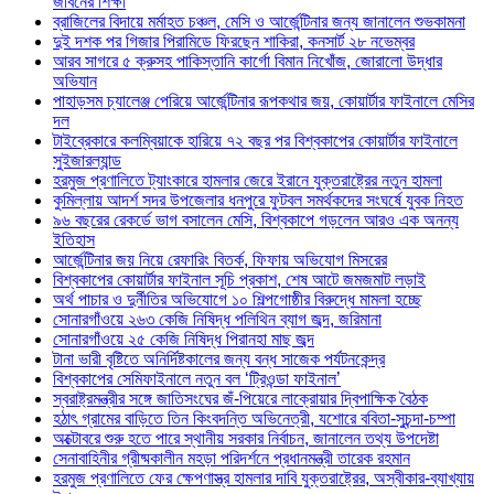
জীবনের শিক্ষা
ব্রাজিলের বিদায়ে মর্মাহত চঞ্চল, মেসি ও আর্জেন্টিনার জন্য জানালেন শুভকামনা
দুই দশক পর গিজার পিরামিডে ফিরছেন শাকিরা, কনসার্ট ২৮ নভেম্বর
আরব সাগরে ৫ ক্রুসহ পাকিস্তানি কার্গো বিমান নিখোঁজ, জোরালো উদ্ধার
অভিযান
পাহাড়সম চ্যালেঞ্জ পেরিয়ে আর্জেন্টিনার রূপকথার জয়, কোয়ার্টার ফাইনালে মেসির
দল
টাইব্রেকারে কলম্বিয়াকে হারিয়ে ৭২ বছর পর বিশ্বকাপের কোয়ার্টার ফাইনালে
সুইজারল্যান্ড
হরমুজ প্রণালিতে ট্যাংকারে হামলার জেরে ইরানে যুক্তরাষ্ট্রের নতুন হামলা
কুমিল্লায় আদর্শ সদর উপজেলার ধনপুরে ফুটবল সমর্থকদের সংঘর্ষে যুবক নিহত
৯৬ বছরের রেকর্ডে ভাগ বসালেন মেসি, বিশ্বকাপে গড়লেন আরও এক অনন্য
ইতিহাস
আর্জেন্টিনার জয় নিয়ে রেফারিং বিতর্ক, ফিফায় অভিযোগ মিসরের
বিশ্বকাপের কোয়ার্টার ফাইনাল সূচি প্রকাশ, শেষ আটে জমজমাট লড়াই
অর্থ পাচার ও দুর্নীতির অভিযোগে ১০ শিল্পগোষ্ঠীর বিরুদ্ধে মামলা হচ্ছে
সোনারগাঁওয়ে ২৬৩ কেজি নিষিদ্ধ পলিথিন ব্যাগ জব্দ, জরিমানা
সোনারগাঁওয়ে ২৫ কেজি নিষিদ্ধ পিরানহা মাছ জব্দ
টানা ভারী বৃষ্টিতে অনির্দিষ্টকালের জন্য বন্ধ সাজেক পর্যটনকেন্দ্র
বিশ্বকাপের সেমিফাইনালে নতুন বল ‘ট্রিওন্ডা ফাইনাল’
স্বরাষ্ট্রমন্ত্রীর সঙ্গে জাতিসংঘের জঁ-পিয়েরে লাক্রোয়ার দ্বিপাক্ষিক বৈঠক
হঠাৎ গ্রামের বাড়িতে তিন কিংবদন্তি অভিনেত্রী, যশোরে ববিতা-সুচন্দা-চম্পা
অক্টোবরে শুরু হতে পারে স্থানীয় সরকার নির্বাচন, জানালেন তথ্য উপদেষ্টা
সেনাবাহিনীর গ্রীষ্মকালীন মহড়া পরিদর্শনে প্রধানমন্ত্রী তারেক রহমান
হরমুজ প্রণালিতে ফের ক্ষেপণাস্ত্র হামলার দাবি যুক্তরাষ্ট্রের, অস্বীকার-ব্যাখ্যায়