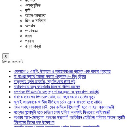
মতামত
এক্সক্লুসিভ
কৃষি
আইন-আদালত
শিল্প ও সাহিত্য
অপরাধ
গণমাধ্যম
জবস
প্রবাস
রান্না বান্না
X
নিউজ আপডেট
একসাথে ৫ এমপি, উন্নয়ন ও নারায়ণগঞ্জের প্রশ্নে এক থাকার প্রত্যয়
না.গঞ্জের স্বার্থে আমরা সকলে ঐক্যবদ্ধ– দিপু ভূঁইয়া
ফতুল্লায় দুর্ধষ ডাকাতি, স্বর্ণালংকার টাকা লুট
নারায়ণগঞ্জে বন্ধ কারখানায় মিললো গলিত মরদেহ
রূপগঞ্জে ইউএনও’র নেতৃত্বে পরিচ্ছন্নতা ও বৃক্ষরোপণ কর্মসূচি
বাবাকে হারালেন লিওনেল মেসি, ৬৮ বছর বয়সে হোর্হের মৃত্যু
জুলাই জাদুঘরকে জাতীয় ইতিহাস চর্চার কেন্দ্র বানাতে হবে: নাহিদ
এমন স্বাস্থ্যব্যবস্থা চাই, যেন কাউকে বিদেশমুখী হতে না হয়: প্রধানমন্ত্রী
সত্যের মুখোমুখি হতে চাইলে শেখ হাসিনা অবশ্যই ফিরবেন: আইনমন্ত্রী
বগুড়ায় আল-মোস্তফা গ্রুপের সহযোগী প্রতিষ্ঠান হেরিটেজ পলিমার অ্যান্ড ল্যামি
টিউবসের ডিপো শুভ উদ্বোধন