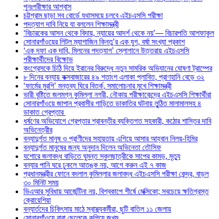
পুনঃপরীক্ষার আশ্বাস
চট্টগ্রাম ছাড়া সব বোর্ডে যথাসময়ে চলবে এইচএসসি পরীক্ষা
পদত্যাগ দাবি নিয়ে যা বললেন শিক্ষামন্ত্রী
‘বিচারকের আসন থেকে বিদায়, ন্যায়ের আদর্শ থেকে নয়’— বিচারপতি আশফাকুল
সোনারগাঁওয়ের লিটল ম্যাগাজিন কিনতু’র এক যুগ, বর্ষা সংখ্যা প্রকাশ
‘এক দফা এক দাবি, মিলনের পদত্যাগ’ স্লোগানে উত্তরায় এইচএসসি
পরীক্ষার্থীদের বিক্ষোভ
কংগ্রেসকে চিঠি দিয়ে ইরানের বিরুদ্ধে নতুন সামরিক অভিযানের ঘোষণা ট্রাম্পের
৮ দিনের বন্যায় কক্সবাজারের ৪৯ শতাংশ এলাকা প্লাবিত, প্রাণহানি বেড়ে ৩২
‘ফার্মের মুরগি’ মন্তব্য ঘিরে বিতর্ক, সমালোচনার মুখে শিক্ষামন্ত্রী
ভারী বৃষ্টিতে জলমগ্ন কুমিল্লা নগরী, নৌকায় পরীক্ষাকেন্দ্রে এইচএসসি শিক্ষার্থীরা
সোনারগাঁওয়ে জাপান প্রবাসীর গাড়িতে ডাকাতির ঘটনায় লুন্ঠিত মালামালসহ ৪
ডাকাত গ্রেপ্তার
ধর্ষণের অভিযোগে গ্রেপ্তার শ্রাবন্তীর ব্যক্তিগত সহকারী, কঠোর শাস্তির দাবি
অভিনেত্রীর
বন্যাদুর্গত মানুষ ও প্রাণীদের সহায়তায় এগিয়ে আসার আহ্বান নিলয়-হিমির
বন্যাদুর্গত মানুষের জন্য অনুদান দিলেন অভিনেতা তৌসিফ
যশোরে জলাবদ্ধ বাড়িতে ঘুমন্ত স্কুলছাত্রীকে সাপের কামড়, মৃত্যু
বন্যার পানি ঘরে ঢুকলে আতঙ্ক নয়, আগে করুন এই ৭ কাজ
প্রধানমন্ত্রীর ফোনে বদলাল কুমিল্লার জলাবদ্ধ এইচএসসি পরীক্ষা কেন্দ্র, বাড়ল
৩০ মিনিট সময়
ভিএআর সুবিধায় আর্জেন্টিনা নয়, বিশ্বকাপে শীর্ষে মেক্সিকো; সবচেয়ে ক্ষতিগ্রস্ত
ক্রোয়েশিয়া
বন্যার্তদের চিকিৎসায় মাঠে স্বাস্থ্যকর্মীরা, ছুটি বাতিল ১১ জেলায়
সোনারগাঁওয়ে বাবা ছেলেকে কুপিয়ে জখম