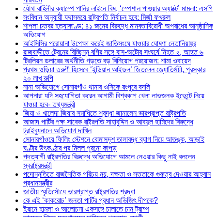
যৌথ বাহিনীর ক্যাম্পে পানির লাইনে বিষ, ‘স্পেশাল পাওয়ার অ্যাক্টে’ মামলা: এসপি
সংবিধান অনুযায়ী যথাসময়ে রাষ্ট্রপতি নির্বাচন হবে: মির্জা ফখরুল
শাপলা চত্বর হত্যাকাণ্ড: ৪১ জনের বিরুদ্ধে মানবতাবিরোধী অপরাধের আনুষ্ঠানিক
অভিযোগ
আইসিসির পরোয়ানা উপেক্ষা করেই জাতিসংঘে যাওয়ার ঘোষণা নেতানিয়াহুর
রাজবাড়ীতে ট্রেনের বিচ্ছিন্ন বগির সঙ্গে বাস-অটোর সংঘর্ষে নিহত ২, আহত ৬
ট্রিলিয়ন ডলারের অর্থনীতি গড়তে বড় বিনিয়োগ প্রয়োজন: শামা ওবায়েদ
প্রথম ওড়িয়া তরুণী হিসেবে ‘ইন্ডিয়ান আইডল’ জিতলেন জ্যোতির্ময়ী, পুরস্কার
২০ লাখ রুপি
নানা অভিযোগে সোনারগাঁও থানার ওসিকে রংপুরে বদলি
আপনারা যদি সহযোগিতা করেন আগামী বিশ্বকাপ খেলা লাভজনক ইভেন্টে নিয়ে
যাওয়া হবে- তথ্যমন্ত্রী
জিয়া ও খালেদা জিয়ার সমাধিতে শ্রদ্ধা জানালেন ভারপ্রাপ্ত রাষ্ট্রপতি
আজাদ পার্টির পক্ষ সাবেক রাষ্ট্রপতি সাহাবুদ্দিন ও আবদুল হামিদের বিরুদ্ধে
ট্রাইব্যুনালে অভিযোগ দাখিল
সোনারগাঁওয়ে ফিলিং স্টেশনে বোমাসদৃশ তালাবদ্ধ ব্যাগ নিয়ে আতঙ্ক, আড়াই
ঘণ্টার উৎকণ্ঠার পর মিলল পুরনো কাপড়
পদত্যাগী রাষ্ট্রপতির বিরুদ্ধে অভিযোগে আমলে নেওয়ার কিছু নাই বললেন
স্বরাষ্ট্রমন্ত্রী
পদোন্নতিতে রাজনৈতিক পরিচয় নয়, দক্ষতা ও সততাকে গুরুত্ব দেওয়ার আহ্বান
প্রধানমন্ত্রীর
জাতীয় স্মৃতিসৌধে ভারপ্রাপ্ত রাষ্ট্রপতির শ্রদ্ধা
কে এই ‘কাকরোচ’ জনতা পার্টির প্রধান অভিজিৎ দীপকে?
ইরানে হামলা ও আলোচনা একসঙ্গে চালাতে চান ট্রাম্প