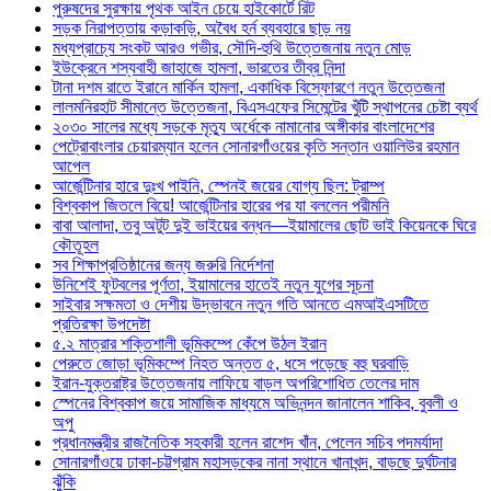
পুরুষদের সুরক্ষায় পৃথক আইন চেয়ে হাইকোর্টে রিট
সড়ক নিরাপত্তায় কড়াকড়ি, অবৈধ হর্ন ব্যবহারে ছাড় নয়
মধ্যপ্রাচ্যে সংকট আরও গভীর, সৌদি-হুথি উত্তেজনায় নতুন মোড়
ইউক্রেনে শস্যবাহী জাহাজে হামলা, ভারতের তীব্র নিন্দা
টানা দশম রাতে ইরানে মার্কিন হামলা, একাধিক বিস্ফোরণে নতুন উত্তেজনা
লালমনিরহাট সীমান্তে উত্তেজনা, বিএসএফের সিমেন্টের খুঁটি স্থাপনের চেষ্টা ব্যর্থ
২০৩০ সালের মধ্যে সড়কে মৃত্যু অর্ধেকে নামানোর অঙ্গীকার বাংলাদেশের
পেট্রোবাংলার চেয়ারম্যান হলেন সোনারগাঁওয়ের কৃতি সন্তান ওয়ালিউর রহমান
আপেল
আর্জেন্টিনার হারে দুঃখ পাইনি, স্পেনই জয়ের যোগ্য ছিল: ট্রাম্প
বিশ্বকাপ জিতলে বিয়ে! আর্জেন্টিনার হারের পর যা বললেন পরীমনি
বাবা আলাদা, তবু অটুট দুই ভাইয়ের বন্ধন—ইয়ামালের ছোট ভাই কিয়েনকে ঘিরে
কৌতূহল
সব শিক্ষাপ্রতিষ্ঠানের জন্য জরুরি নির্দেশনা
উনিশেই ফুটবলের পূর্ণতা, ইয়ামালের হাতেই নতুন যুগের সূচনা
সাইবার সক্ষমতা ও দেশীয় উদ্ভাবনে নতুন গতি আনতে এমআইএসটিতে
প্রতিরক্ষা উপদেষ্টা
৫.২ মাত্রার শক্তিশালী ভূমিকম্পে কেঁপে উঠল ইরান
পেরুতে জোড়া ভূমিকম্পে নিহত অন্তত ৫, ধসে পড়েছে বহু ঘরবাড়ি
ইরান-যুক্তরাষ্ট্র উত্তেজনায় লাফিয়ে বাড়ল অপরিশোধিত তেলের দাম
স্পেনের বিশ্বকাপ জয়ে সামাজিক মাধ্যমে অভিনন্দন জানালেন শাকিব, বুবলী ও
অপু
প্রধানমন্ত্রীর রাজনৈতিক সহকারী হলেন রাশেদ খাঁন, পেলেন সচিব পদমর্যাদা
সোনারগাঁওয়ে ঢাকা-চট্টগ্রাম মহাসড়কের নানা স্থানে খানাখন্দ, বাড়ছে দুর্ঘটনার
ঝুঁকি