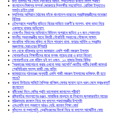
হুতি হামলার পর সৌদি ট্যাংকারে আগুন, স্যাটেলাইট ছবিতে মিলল প্রমাণ
বাংলাদেশ-সিঙ্গাপুর সম্পর্ক জোরদারে দ্বিপক্ষীয় সহযোগিতা, রোহিঙ্গা ইস্যুতেও
সমর্থন চাইল ঢাকা
ম্যানিলায় আসিয়ান বৈঠকের ফাঁকে বাংলাদেশ-ভারতের পররাষ্ট্রমন্ত্রীদের শুভেচ্ছা
বিনিময়
চৌদ্দগ্রামে প্রবাসীর বাড়িতে বিয়ের দাবিতে তরুণী’র অনশন, বাসা ভাড়া নিয়ে
একসাথে থাকার অভিযোগ
তেজগাঁও বিভাগের অভিযানে বিভিন্ন অপরাধে জড়িত ৫৭ জন গ্রেফতার
মাননীয় প্রধানমন্ত্রীর সাথে বিদায়ী নৌবাহিনী প্রধানের সৌজন্য সাক্ষাৎ
সাংবাদিক শফিকের মুক্তি না দিলে শাহবাগ থানা, ফায়ার সার্ভিস ও স্বরাষ্ট্র
মন্ত্রণালয় ঘেরাওয়ের হুঁশিয়ারি
দল থেকে বহিষ্কার হলেন জামায়াত এমপি গাজী নজরুল ইসলাম
সোনারগাঁওয়ে শিক্ষার্থীদের মাঝে ফলজ গাছের চারা ও ছাতা বিতরণ ​
সোনারগাঁওয়ে এক কাঁঠাল দুই মণ ওজন, ১০ হাজার টাকায় বিক্রি
“সরকারের সমালোচনা করার এখনো সময় আসেনি”-জাতীয় পার্টির (কাজী জাফর)
প্রেসিডিয়াম সদস্য কাজী মোঃ নাহিদ
জামায়াতের গঠনতন্ত্র অনুযায়ী এমপি গাজী নজরুল ইসলামের ভবিষ্যৎ কী হতে
পারে?
বায়লা ফিউচার সামিটে বৈশ্বিক বাণিজ্য মেলার সুযোগ তুলে ধরল মেসে ফ্রাঙ্কফুর্ট
বাংলাদেশ
বৃষ্টিভেজা দিনে মেসির প্রতি ভালোবাসা জানালেন পরীমণি
রাষ্ট্রপতির পদত্যাগের গুঞ্জন, সামাজিক মাধ্যমে যা লিখলেন জুলকারনাইন সায়ের
মন্ত্রিসভায় রদবদল নিয়ে মুখ খুললেন প্রধানমন্ত্রীর উপদেষ্টা
এসএসসি ফল প্রকাশে আরও দেরি, জানাল শিক্ষা বোর্ড
কাঁদলেন না স্কালোনি, ড্রেসিংরুমের বিতর্ক নিয়ে যা বললেন আর্জেন্টিনা কোচ