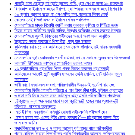
পাহাড়ি ঢলে বেড়েছে কাপ্তাই হ্রদের পানি, খুলে দেওয়া হলো ১৬ জলকপাট
বিশ্বকাপ ফাইনালে থাকছেন ট্রাম্প, চ্যাম্পিয়নদের জন্য থাকছে বিশেষ রিং
২০ জুলাই প্রকাশ হচ্ছে না এসএসসির ফল, জানালো শিক্ষা বোর্ড
কোলের সেই শিশুই এখন ফাইনালে মেসির প্রতিপক্ষ
সোনারগাঁওয়ে মাদক বিরোধী র‌্যালী করায় যুবককে কুপিয়ে ও পিটিয়ে জখম
নিহত ফায়ার সার্ভিসের ডুবুরি সাদিক, উদ্ধার অভিযান শেষে মরদেহ উদ্ধার
সোনারগাঁওয়ে জুলাই বিপ্লবের শহীদদের স্মরণে স্মরণ সভা অনুষ্ঠিত
উত্তরায় সড়ক অবরোধে শিক্ষার্থীরা, বন্ধ যান চলাচল
কুমিল্লায় র‍্যাব-১১ এর অভিযানে ১০০ কেজি গাঁজাসহ দুই মাদক ব্যবসায়ী
গ্রেফতার
সোনারগাঁয়ে দুই চেয়ারম্যান প্রার্থীর একই স্থানে সভাকে কেন্দ্র করে উত্তেজনা
আদমজী ইপিজেডে কাপড়ের গোডাউনে ভয়াবহ আগুন
২১ ক্যাটাগরিতে প্রাথমিক শিক্ষা পদক বিতরণ করলেন প্রধানমন্ত্রী
অভিষেকের আগেই সেন্ট স্যাটিন ছাড়লেন লেক্সি লেভিন, নেট দুনিয়ায় তুমুল
আলোচনা
ভারী বর্ষণে বন্যা-জলাবদ্ধতা: পরিকল্পনাহীন উন্নয়নই দুর্ভোগ বাড়াচ্ছে
সোনারগাঁয়ে ডিজিএফআই পরিচয়ে ৫ লাখ টাকা চাঁদা দাবি, দুইজন গ্রেপ্তার
৩ দফা দাবি নিয়ে সংসদ ভবন অভিমুখে এইচএসসি পরীক্ষার্থীদের পদযাত্রা
চট্টগ্রামের বন্যা শুরু হবার সাথে সাথে প্রতিমন্ত্রী হজ্বে আর প্রধানমন্ত্রী
বরিশালে–হাসনাত আব্দুল্লাহ
‘মার্চ টু শিক্ষা মন্ত্রণালয়’ কর্মসূচি ঘোষণা এইচএসসি পরীক্ষার্থীদের
‘লক্ষণ ভালো নয়, এদের খুঁটির জোর কোথায়?’— চট্টগ্রামের হামলা নিয়ে
জামায়াত আমির
পদার্থবিজ্ঞানের ভুল ৬ ও ৭ নম্বর প্রশ্নে পূর্ণ নম্বর পাবে পরীক্ষার্থীরা
পড়ার টেবিলে ফিরতে শিক্ষার্থীদের প্রতি শিক্ষামন্ত্রীর আহ্বান, ক্ষতিগ্রস্তদের