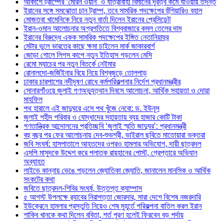
আকাশে ট্রাম্পের ‘মেরিন ওয়ান’ ও যাত্রীবাহী বিমানের দূরত্ব কমে যাওয়ায় তদন্ত
ইরানের সঙ্গে সমঝোতা চান ট্রাম্প, তবে সামরিক পদক্ষেপের হুঁশিয়ারিও বহাল
মোজতবা খামেনিকে নিয়ে নতুন বার্তা দিলেন ইরানের প্রেসিডেন্ট
ইরান-ওমান আলোচনার অগ্রগতিতে বিশ্ববাজারে কমল তেলের দাম
ইরানের বিরুদ্ধে একক সামরিক পদক্ষেপের ইঙ্গিত নেতানিয়াহুর
মেটার ভুলে ভারতের কাছে ক্ষমা চাইলেন মার্ক জাকারবার্গ
জোড়া গোলে লিগস কাপে নতুন ইতিহাস গড়লেন মেসি
রেমো ম্যাচের পর নতুন বিতর্কে নেইমার
রোনালদো-জর্জিইনার বিয়ে নিয়ে বিশ্বজুড়ে তোলপাড়
ঢাকার চারপাশের নদীদূষণ রোধে কর্মপরিকল্পনার নির্দেশ প্রধানমন্ত্রীর
সোনারগাঁওয়ে জুলাই গণঅভ্যুত্থান দিবসে আলোচনা, আর্থিক সহায়তা ও দোয়া
মাহফিল
পথ হারালে এই জাদুঘরে এসে পথ খুঁজে নেবো: ড. ইউনূস
জুলাই শহীদ পরিবার ও যোদ্ধাদের সহায়তায় ব্যয় হাজার কোটি টাকা
গণতান্ত্রিক আন্দোলনের প্রতিচ্ছবি ‘জুলাই স্মৃতি জাদুঘর’: প্রধানমন্ত্রী
বহু বছর পর ফের আলোচনায় দেব-শুভশ্রী, ভাইরাল ছবিতে মাতোয়ারা ভক্তরা
জবি সংঘর্ষ: হাসপাতালে আহতদের ওপরও হামলার অভিযোগ, দায়ী ছাত্রদল
এসপি মাসুদকে উদ্দেশ করে পলাতক রায়হানের পোস্ট, গ্রেপ্তারে অভিযান
অব্যাহত
লাইভে কান্নায় ভেঙে পড়লেন জ্যোতিকা জ্যোতি, জানালেন মানসিক ও আর্থিক
সংকটের কথা
জবিতে ছাত্রদল-শিবির সংঘর্ষ, উত্তপ্ত ক্যাম্পাস
৫ আগস্ট উপলক্ষে র‌্যাবের নিরাপত্তা জোরদার, সারা দেশে বিশেষ নজরদারি
ইউক্রেনে হামলার প্রস্তুতি নিয়েও শেষ মুহূর্তে পরিকল্পনা বাতিল করল ইরান
শাকিব খানকে কথা দিলেন ববিতা, শর্ত পূরণ হলেই ফিরবেন বড় পর্দায়