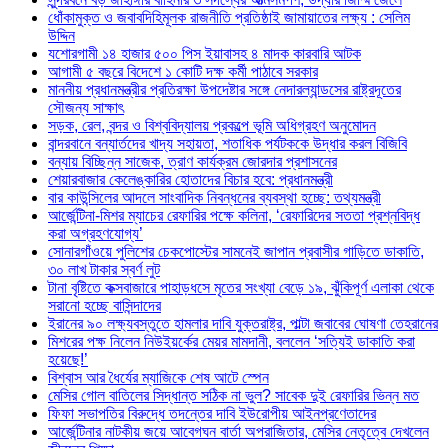
ধোঁকামুক্ত ও জবাবদিহিমূলক রাজনীতি প্রতিষ্ঠাই জামায়াতের লক্ষ্য : সেলিম
উদ্দিন
যশোরগামী ১৪ হাজার ৫০০ পিস ইয়াবাসহ ৪ মাদক কারবারি আটক
আগামী ৫ বছরে বিদেশে ১ কোটি দক্ষ কর্মী পাঠাবে সরকার
মাননীয় প্রধানমন্ত্রীর প্রতিরক্ষা উপদেষ্টার সঙ্গে নেদারল্যান্ডসের রাষ্ট্রদূতের
সৌজন্য সাক্ষাৎ
সড়ক, রেল, বন্দর ও বিশ্ববিদ্যালয় প্রকল্পে ভূমি অধিগ্রহণ অনুমোদন
বান্দরবানে বন্যার্তদের খাদ্য সহায়তা, শতাধিক পর্যটককে উদ্ধার করল বিজিবি
বন্যায় বিচ্ছিন্ন সাজেক, ত্রাণ কার্যক্রম জোরদার প্রশাসনের
শেয়ারবাজার কেলেঙ্কারির হোতাদের বিচার হবে: প্রধানমন্ত্রী
বার কাউন্সিলের আদলে সাংবাদিক নিবন্ধনের ব্যবস্থা হচ্ছে: তথ্যমন্ত্রী
আর্জেন্টিনা-মিশর ম্যাচের রেফারির পক্ষে কলিনা, ‘রেফারিদের সততা প্রশ্নবিদ্ধ
করা অগ্রহণযোগ্য’
সোনারগাঁওয়ে পুলিশের চেকপোস্টের সামনেই জাপান প্রবাসীর গাড়িতে ডাকাতি,
৩০ লাখ টাকার স্বর্ণ লুট
টানা বৃষ্টিতে কক্সবাজারে পাহাড়ধসে মৃতের সংখ্যা বেড়ে ১৯, ঝুঁকিপূর্ণ এলাকা থেকে
সরানো হচ্ছে বাসিন্দাদের
ইরানের ৯০ লক্ষ্যবস্তুতে হামলার দাবি যুক্তরাষ্ট্র, পাল্টা জবাবের ঘোষণা তেহরানের
মিশরের পক্ষ নিলেন নিউইয়র্কের মেয়র মামদানী, বললেন ‘সত্যিই ডাকাতি করা
হয়েছে!’
বিশ্বাস আর ধৈর্যের ম্যাজিকে শেষ আটে স্পেন
মেসির গোল বাতিলের সিদ্ধান্ত সঠিক না ভুল? সাবেক দুই রেফারির ভিন্ন মত
ফিফা সভাপতির বিরুদ্ধে তদন্তের দাবি ইউরোপীয় আইনপ্রণেতাদের
আর্জেন্টিনার নাটকীয় জয়ে আবেগঘন বার্তা অপরাজিতার, মেসির নেতৃত্বে দেখলেন