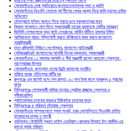
ভারতের শিক্ষা মন্ত্রণালয়ের দায়িত্বে প্রলহাদ জোশী
সোনারগাঁওয়ে ডেঙ্গু প্রতিরোধে জনসচেতনতামূলক সভা ও র‍্যালি
সোনারগাঁওয়ে বিএনপি নেতাকে আ’লীগের দোষর আখ্যা দিয়ে জমি দখলের চেষ্টার
অভিযোগ
চৌদ্দগ্রামে ফুটবল আনতে গিয়ে পুকুরে ডুবে স্কুলছাত্রের মৃত্যু
ব্রিকস সম্মেলনে যোগ দিতে প্রধানমন্ত্রী তারেক রহমানকে মোদীর আমন্ত্রণ
জিসিসি দেশগুলোকে কড়া বার্তা তেহরানের, মার্কিন ঘাঁটিতে হামলার ইঙ্গিত
আসিয়ানকে আরও শক্তিশালী করতে ঘনিষ্ঠভাবে কাজ করবে বাংলাদেশ:
পররাষ্ট্রমন্ত্রী
নতুন রাষ্ট্রপতি নির্বাচন সেপ্টেম্বরে, জানালেন আইনমন্ত্রী
সেমিকন্ডাক্টরেই বাংলাদেশের আগামী দিনের সম্ভাবনা: প্রধানমন্ত্রী
সোনারগাঁওয়ে ১২ মামলার আসামি ও শীর্ষ সন্ত্রাসী রাসেল আহমেদ গ্রেপ্তার ,
আগ্নেয়াস্ত্র উদ্ধার
সোনারগাঁওয়ে জগন্নাথ দেবের উল্টো রথযাত্রা অনুষ্ঠিত
হারিয়ে যাচ্ছে ঐতিহ্যের মাটির ঘর
রুপগঞ্জে এক মাসেই ধসে গেল রাস্তা, ৫০ লাখ টাকা জলে অবরুদ্ধ ৫ গ্রামের
মানুষ
সিদ্ধিরগঞ্জে পোশাককর্মী সাদিয়া হত্যায় প্রেমিক রাজ্জাক গ্রেপ্তার ও
স্বীকারোক্তি
প্রাইভেটকার চালকের মারধরে ইজিবাইক চালকের মৃত্যু
সিদ্ধিরগঞ্জে ৪ পরিবহন চাঁদাবাজ গ্রেপ্তার
সোনারগাঁওয়ে পাম্পগুলোতে গ্যাস সংকট, চরম ভোগান্তিতে সিএনজি চালিত
যানবাহনের চালক ও যাত্রী
নবনিযুক্ত নৌবাহিনী প্রধান ভাইস এডমিরাল খোন্দকার মিসবাহ উল আজীম-এর
র‍্যাংক ব্যাজ পরিধান