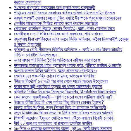
করলেন সেনাপ্রধান
সংসদের মাধ্যমেই বাস্তবায়ন হবে জুলাই সনদ: তথ্যমন্ত্রী
পাহাড়ের সংকট নিরসনে সরকারের কার্যকর ভূমিকা চাইলেন নাহিদ ইসলাম
হরমুজ প্রণালী খোলার কোনো চুক্তি হয়নি: ট্রাম্পকে প্রত্যাখ্যান তেহরানের
বেনজীর আহমেদকে ফিরিয়ে আনতে নতুন পদক্ষেপ সরকারের
মোজতবা খামেনিকে খুঁজছে মোসাদ-সিআইএ, পাল্টা গোপন কৌশলে ইরান
বেনজীরকে দেশে ফিরিয়ে বিচারের আশা সরকারের: শামা ওবায়েদ
বসুন্ধরায় চীনা নাগরিকদের ভাড়া ভবনে ডিবির অভিযান, অবৈধ ভিওআইপি চক্রের
৪ সদস্য গ্রেপ্তার
কুমিল্লা ও ফেনী সীমান্তে বিজিবির অভিযানে ১ কোটি ১৫ লাখ টাকার ভারতীয়
শাড়ি ও মোবাইল ডিসপ্লে জব্দ
ভাড়া বাসায় পর্ন ভিডিও তৈরির অভিযোগে নারীসহ কারাগারে ৪
কক্সবাজার কারাগারের পাশে প্রকাশ্যে পাহাড় কাটা, ঝুঁকিতে মসজিদ ও মার্কেট
বগুড়ার জঙ্গলে ডিবির অভিযান, অস্ত্র-মাদকসহ গ্রেপ্তার ৩
মেঘনার চরে গরু-মহিষ চোরের তাণ্ডব, আতঙ্কে খামারিরা
‘জিনের নির্দেশে’ ১২ ঘণ্টা পর কবর থেকে মায়ের মরদেহ উত্তোলন
কলাবাগানে স্ত্রী-শাশুড়িকে হত্যার পর থানায় আত্মসমর্পণ যুবকের
রাষ্ট্রপতি নির্বাচন নিয়ে বড় সিদ্ধান্ত বিএনপির, যা জানালেন মির্জা ফখরুল
কেন বললেন স্বরাষ্ট্রমন্ত্রী— পুলিশ কোনো দলের লাঠিয়াল বাহিনী নয়?
ইরানের হুঁশিয়ারিতে কি শেষ পর্যন্ত পিছু হটলেন ডোনাল্ড ট্রাম্প?
ঢাকায় হাজির মধুমিতা, নতুন সিনেমা নিয়ে যা জানালেন অভিনেত্রী
নতুন ডিএজি-এএজিদের সততা ও নিষ্ঠার সঙ্গে দায়িত্ব পালনের আহ্বান
শিক্ষার্থী আন্দোলন ইস্যুতে মোদিকে ক্ষমা চাইতে বললেন বিরোধী নেতারা
দীর্ঘ ২০ বছর পর কলকাতায় পা রাখলেন তসলিমা নাসরিন
১৮ দিনে ৩ জাহাজে জলদস্যুদের হামলা, লুট ১০ কোটি টাকার মালামাল