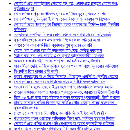
সোনারগাঁওয়ে আষাঢ়িয়াচর সেতুতে বড় গর্ত, ওয়াকওয়ে রাস্তার বেহাল দশা,
দুর্ঘটনার শঙ্কা
সোনারগাঁওয়ে পুকুরের পানিতে ডুবে এক শিশুর মৃত্যু , আহত ১ শিশু
সোনারগাঁওয়ে চুরি-ছিনতাই ও মাদকের বিরুদ্ধে মানববন্ধন ও বিক্ষোভ
সোনারগাঁওয়ের জলাবদ্ধতা নিরসনে দ্রুত পদক্ষেপের নির্দেশ– ঢাকা বিভাগীয়
কমিশনার
সন্তানকে সম্পত্তি দিলেও ভোগ-দখল থাকবে বাবা-মায়ের: আইনমন্ত্রী
যুক্তরাষ্ট্র থেকে আরও ২৩ বাংলাদেশিকে ফেরত পাঠানো হলো
এমবোলোর লাল কার্ড নিয়ে প্রথমবার মুখ খুললেন রেফারি
মেয়াদ শেষ হওয়ার আগেই ন্যাশনাল ব্যাংকের এমডির পদত্যাগ
‘আগে যারা ঘুষ খেত, তারাই এখন জুলাই আন্দোলনকারী’ : ফখরুল
অবসরে যাওয়ার দুই দিন আগে পুলিশ কর্মকর্তার মরদেহ উদ্ধার
খাবার দিতে দেরি, ভাবিকে কুপিয়ে হত্যার পর মাথা গাছে ঝুলানোর অভিযোগ
ডিএমপির তিন থানার ওসি বদলি
জুলাই পদযাত্রায় অংশ নিতে সিলেটে পৌঁছেছেন এনসিপির কেন্দ্রীয় নেতারা
সোনারগাঁওয়ে তিন গ্রামে শিয়ালের কামড়ে নারী,শিশুসহ আহত ১৫
দুদকের সচিব হলেন মো. সাইদুর রহমান খান, পিএসসিতে ফজলুর রহমান
তারেক রহমানকে স্বাগত জানাতে প্রস্তুত ভারত, জানালেন দীনেশ ত্রিবেদী
দিনে ১৮ ঘণ্টা কাজ করে দৃষ্টান্ত স্থাপন করেছেন প্রধানমন্ত্রী: মির্জা ফখরুল
ঢাকায় আসছেন মার্কিন বিশেষ দূত সার্জিও গোর, গুরুত্ব পাচ্ছে বাংলাদেশ–
যুক্তরাষ্ট্র সম্পর্ক
দেশে ৪৫ লাখ মামলা বিচারাধীন, বড় পরিবর্তনের ইঙ্গিত আইনমন্ত্রীর
বাংলাদেশের নতুন ওয়ানডে অধিনায়ক লিটন দাস, দায়িত্ব হারালেন মিরাজ
সোনারগাঁওয়ে খাসির মাংসে পানি মেশানোর অপরাধে ব্যবসায়ীকে জরিমানা
যশোর থেকে গ্রেপ্তার চট্টগ্রামের শীর্ষ ‘সন্ত্রাসী’ ডেভিড ইমন