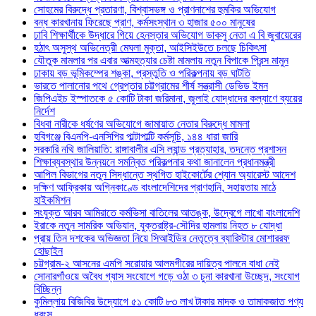
সোহমের বিরুদ্ধে প্রতারণা, বিশ্বাসভঙ্গ ও প্রাণনাশের হুমকির অভিযোগ
বন্ধ কারখানায় ফিরেছে প্রাণ, কর্মসংস্থান ৩ হাজার ৫০০ মানুষের
ঢাবি শিক্ষার্থীকে উদ্ধারে গিয়ে হেনস্তার অভিযোগ ডাকসু নেতা এ বি জুবায়েরের
হঠাৎ অসুস্থ অভিনেত্রী মেঘলা মুক্তা, আইসিইউতে চলছে চিকিৎসা
যৌতুক মামলার পর এবার আত্মহত্যার চেষ্টা মামলায় নতুন বিপাকে প্রিন্স মামুন
ঢাকায় বড় ভূমিকম্পের শঙ্কা, প্রস্তুতি ও পরিকল্পনায় বড় ঘাটতি
ভারতে পালানোর পথে গ্রেপ্তার চট্টগ্রামের শীর্ষ সন্ত্রাসী ডেভিড ইমন
জিপিএইচ ইস্পাতকে ৫ কোটি টাকা জরিমানা, জুলাই যোদ্ধাদের কল্যাণে ব্যয়ের
নির্দেশ
বিধবা নারীকে ধর্ষণের অভিযোগে জামায়াত নেতার বিরুদ্ধে মামলা
হবিগঞ্জে বিএনপি-এনসিপির পাল্টাপাল্টি কর্মসূচি, ১৪৪ ধারা জারি
সরকারি নথি জালিয়াতি: রাঙ্গাবালীর এসি ল্যান্ড প্রত্যাহার, তদন্তে প্রশাসন
শিক্ষাব্যবস্থার উন্নয়নে সমন্বিত পরিকল্পনার কথা জানালেন প্রধানমন্ত্রী
আপিল বিভাগের নতুন সিদ্ধান্তে স্থগিত হাইকোর্টের শ্যোন অ্যারেস্ট আদেশ
দক্ষিণ আফ্রিকায় অগ্নিকাণ্ডে বাংলাদেশিদের প্রাণহানি, সহায়তায় মাঠে
হাইকমিশন
সংযুক্ত আরব আমিরাতে কর্মভিসা বাতিলের আতঙ্ক, উদ্বেগে লাখো বাংলাদেশি
ইরাকে নতুন সামরিক অভিযান, যুক্তরাষ্ট্র-সৌদির হামলায় নিহত ৮ যোদ্ধা
প্রায় তিন দশকের অভিজ্ঞতা নিয়ে সিআইডির নেতৃত্বে ব্যারিস্টার মোশাররফ
হোছাইন
চট্টগ্রাম-২ আসনের এমপি সরোয়ার আলমগীরের দায়িত্ব পালনে বাধা নেই
সোনারগাঁওয়ে অবৈধ গ্যাস সংযোগে গড়ে ওঠা ৩ চুনা কারখানা উচ্ছেদ, সংযোগ
বিচ্ছিন্ন
কুমিল্লায় বিজিবির উদ্যোগে ৫১ কোটি ৮৩ লাখ টাকার মাদক ও তামাকজাত পণ্য
ধ্বংস