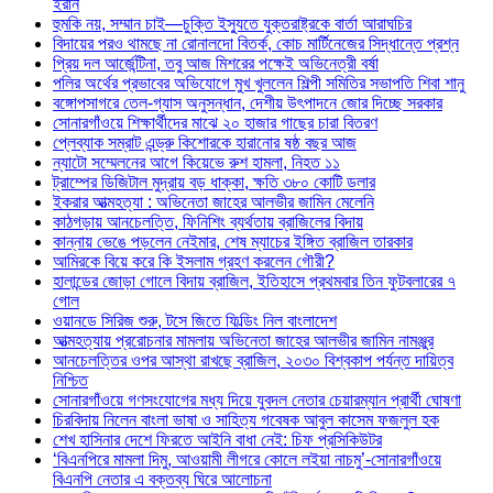
ইরান
হুমকি নয়, সম্মান চাই—চুক্তি ইস্যুতে যুক্তরাষ্ট্রকে বার্তা আরাঘচির
বিদায়ের পরও থামছে না রোনালদো বিতর্ক, কোচ মার্টিনেজের সিদ্ধান্তে প্রশ্ন
প্রিয় দল আর্জেন্টিনা, তবু আজ মিশরের পক্ষেই অভিনেত্রী বর্ষা
পলির অর্থের প্রভাবের অভিযোগে মুখ খুললেন শিল্পী সমিতির সভাপতি শিবা শানু
বঙ্গোপসাগরে তেল-গ্যাস অনুসন্ধান, দেশীয় উৎপাদনে জোর দিচ্ছে সরকার
সোনারগাঁওয়ে শিক্ষার্থীদের মাঝে ২০ হাজার গাছের চারা বিতরণ
প্লেব্যাক সম্রাট এন্ড্রু কিশোরকে হারানোর ষষ্ঠ বছর আজ
ন্যাটো সম্মেলনের আগে কিয়েভে রুশ হামলা, নিহত ১১
ট্রাম্পের ডিজিটাল মুদ্রায় বড় ধাক্কা, ক্ষতি ৩৮০ কোটি ডলার
ইকরার আত্মহত্যা : অভিনেতা জাহের আলভীর জামিন মেলেনি
কাঠগড়ায় আনচেলত্তি, ফিনিশিং ব্যর্থতায় ব্রাজিলের বিদায়
কান্নায় ভেঙে পড়লেন নেইমার, শেষ ম্যাচের ইঙ্গিত ব্রাজিল তারকার
আমিরকে বিয়ে করে কি ইসলাম গ্রহণ করলেন গৌরী?
হালান্ডের জোড়া গোলে বিদায় ব্রাজিল, ইতিহাসে প্রথমবার তিন ফুটবলারের ৭
গোল
ওয়ানডে সিরিজ শুরু, টসে জিতে ফিল্ডিং নিল বাংলাদেশ
আত্মহত্যায় প্ররোচনার মামলায় অভিনেতা জাহের আলভীর জামিন নামঞ্জুর
আনচেলত্তির ওপর আস্থা রাখছে ব্রাজিল, ২০৩০ বিশ্বকাপ পর্যন্ত দায়িত্ব
নিশ্চিত
সোনারগাঁওয়ে গণসংযোগের মধ্য দিয়ে যুবদল নেতার চেয়ারম্যান প্রার্থী ঘোষণা
চিরবিদায় নিলেন বাংলা ভাষা ও সাহিত্য গবেষক আবুল কাসেম ফজলুল হক
শেখ হাসিনার দেশে ফিরতে আইনি বাধা নেই: চিফ প্রসিকিউটর
‘বিএনপিরে মামলা দিমু, আওয়ামী লীগরে কোলে লইয়া নাচমু’-সোনারগাঁওয়ে
বিএনপি নেতার এ বক্তব্য ঘিরে আলোচনা