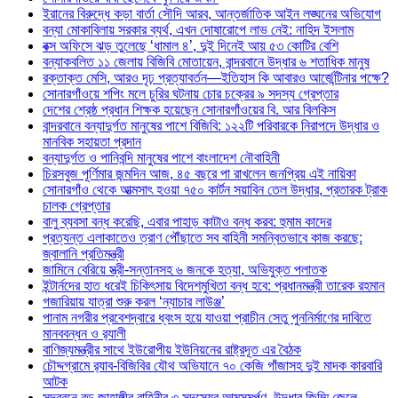
ইরানের বিরুদ্ধে কড়া বার্তা সৌদি আরব, আন্তর্জাতিক আইন লঙ্ঘনের অভিযোগ
বন্যা মোকাবিলায় সরকার ব্যর্থ, এখন দোষারোপে লাভ নেই: নাহিদ ইসলাম
বক্স অফিসে ঝড় তুলেছে ‘ধামাল ৪’, দুই দিনেই আয় ৫৩ কোটির বেশি
বন্যাকবলিত ১১ জেলায় বিজিবি মোতায়েন, বান্দরবানে উদ্ধার ৬ শতাধিক মানুষ
রক্তাক্ত মেসি, আরও দৃঢ় প্রত্যাবর্তন—ইতিহাস কি আবারও আর্জেন্টিনার পক্ষে?
সোনারগাঁওয়ে শপিং মলে চুরির ঘটনায় চোর চক্রের ৯ সদস্য গ্রেপ্তার
দেশের শ্রেষ্ঠ প্রধান শিক্ষক হয়েছেন সোনারগাঁওয়ের বি. আর বিলকিস
বান্দরবানে বন্যাদুর্গত মানুষের পাশে বিজিবি: ১২২টি পরিবারকে নিরাপদে উদ্ধার ও
মানবিক সহায়তা প্রদান
বন্যাদুর্গত ও পানিবন্দি মানুষের পাশে বাংলাদেশ নৌবাহিনী
চিরসবুজ পূর্ণিমার জন্মদিন আজ, ৪৫ বছরে পা রাখলেন জনপ্রিয় এই নায়িকা
সোনারগাঁও থেকে আত্মসাৎ হওয়া ৭৫০ কার্টন সয়াবিন তেল উদ্ধার, প্রতারক ট্রাক
চালক গ্রেপ্তার
বালু ব্যবসা বন্ধ করেছি, এবার পাহাড় কাটাও বন্ধ করব: হুমাম কাদের
প্রত্যন্ত এলাকাতেও ত্রাণ পৌঁছাতে সব বাহিনী সমন্বিতভাবে কাজ করছে:
জ্বালানি প্রতিমন্ত্রী
জামিনে বেরিয়ে স্ত্রী-সন্তানসহ ৬ জনকে হত্যা, অভিযুক্ত পলাতক
ইন্টার্নদের হাত ধরেই চিকিৎসায় বিদেশমুখিতা বন্ধ হবে: প্রধানমন্ত্রী তারেক রহমান
গজারিয়ায় যাত্রা শুরু করল ‘ন্যাচার লাউঞ্জ’
পানাম নগরীর প্রবেশদ্বারে ধ্বংস হয়ে যাওয়া প্রাচীন সেতু পুননির্মাণের দাবিতে
মানববন্ধন ও র‌্যালী
বাণিজ্যমন্ত্রীর সাথে ইউরোপীয় ইউনিয়নের রাষ্ট্রদূত এর বৈঠক
চৌদ্দগ্রামে র‌্যাব-বিজিবির যৌথ অভিযানে ৭০ কেজি গাঁজাসহ দুই মাদক কারবারি
আটক
সুন্দরবনে বড় জাহাঙ্গীর বাহিনীর ৩ সদস্যের আত্মসমর্পণ, উদ্ধার জিম্মি জেলে