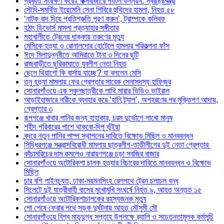
প্রকৃতি সংরক্ষণ করেই কক্সবাজারে পর্যটন উন্নয়ন: স্বরাষ্ট্রমন্ত্রী
সৌদি-সমর্থিত ইয়েমেনি সেনা শিবিরে হুথিদের হামলা, নিহত ৫৮
‘নাটক বাদ দিয়ে প্রতিশ্রুতি পূরণ করুন’, ট্রাম্পকে কলিবফ
হঠাৎ ডিভোর্স মামলা প্রত্যাহার সঙ্গীতার
মহাখালীতে ট্রেনের ধাক্কায় তরুণের মৃত্যু
মেসিকে হত্যা ও রোনালদোর হোটেলে হামলার পরিকল্পনা ফাঁস
ঈদে মিলাদুন্নবীতে আমিরাতে টানা ৩ দিনের ছুটি
রাজবাড়ীতে ছুরিকাঘাতে যুবলীগ নেতা নিহত
ছেলে থিয়াগো কি বার্সায় যাচ্ছে? যা বললেন মেসি
তনু হত্যা মামলায় ফের গ্রেপ্তার সাবেক সেনাসদস্য হাফিজুর
সোনারগাঁওয়ে এক স্কুলছাত্রীকে লাথি মারার ভিডিও ভাইরাল
আড়াইহাজারে নারীকে ব্যবহার করে ‘হানি ট্র্যাপ’, অপহরণের পর মুক্তিপণ আদায়,
গ্রেপ্তার ৩
রূপগঞ্জে খাবার পানির জন্য হাহাকার, চরম দুর্ভোগে লাখো মানুষ
শহীদ পরিবারের পাশে থাকবো-দিপু ভূঁইয়া
বন্দরে নতুন পানির পাম্প স্থাপনের দাবিতে বিক্ষোভ মিছিল ও মানববন্ধন
সিদ্ধিরগঞ্জে সন্ত্রাসবিরোধী মামলায় ছাত্রলীগ-তাতীলীগের দুই নেতা গ্রেপ্তার ‎
কাঁচামরিচের দাম কমলেও নারায়ণগঞ্জে চড়া সবজির বাজার
সোনারগাঁওয়ে অটোরিকশা চালক হত্যার বিচারের দাবিতে মানববন্ধন ও বিক্ষোভ
মিছিল
চার বগি লাইনচ্যুত, ঢাকা-ময়মনসিংহ রেলপথে ট্রেন চলাচল বন্ধ
সিলেটে দুই যাত্রীবাহী বাসের মুখোমুখি সংঘর্ষে নিহত ৯, আহত অন্তত ১৫
সোনারগাঁওয়ে অটোরিকশাচালকের রহস্যজনক মৃত্যু
শো শেষে ফেরার পথে সড়ক দুর্ঘটনায় আহত মৌসুমী মৌ
সোনারগাঁওয়ে বিশ্ব মাতৃদুগ্ধ সপ্তাহ উপলক্ষে র‍্যালি ও সচেতনতামূলক কর্মসূচি