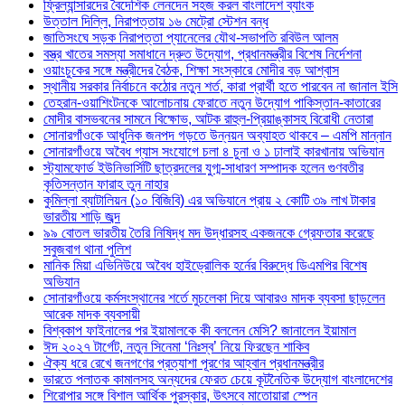
ফ্রিল্যান্সারদের বৈদেশিক লেনদেন সহজ করল বাংলাদেশ ব্যাংক
উত্তাল দিল্লি, নিরাপত্তায় ১৬ মেট্রো স্টেশন বন্ধ
জাতিসংঘে সড়ক নিরাপত্তা প্যানেলের যৌথ-সভাপতি রবিউল আলম
বস্ত্র খাতের সমস্যা সমাধানে দ্রুত উদ্যোগ, প্রধানমন্ত্রীর বিশেষ নির্দেশনা
ওয়াংচুকের সঙ্গে মন্ত্রীদের বৈঠক, শিক্ষা সংস্কারে মোদীর বড় আশ্বাস
স্থানীয় সরকার নির্বাচনে কঠোর নতুন শর্ত, কারা প্রার্থী হতে পারবেন না জানাল ইসি
তেহরান-ওয়াশিংটনকে আলোচনায় ফেরাতে নতুন উদ্যোগ পাকিস্তান-কাতারের
মোদীর বাসভবনের সামনে বিক্ষোভ, আটক রাহুল-প্রিয়াঙ্কাসহ বিরোধী নেতারা
সোনারগাঁওকে আধুনিক জনপদ গড়তে উন্নয়ন অব্যাহত থাকবে – এমপি মান্নান
সোনারগাঁওয়ে অবৈধ গ্যাস সংযোগে চলা ৪ চুনা ও ১ ঢালাই কারখানায় অভিযান
স্ট্যামফোর্ড ইউনিভার্সিটি ছাত্রদলের যুগ্ম-সাধারণ সম্পাদক হলেন গুণবতীর
কৃতিসন্তান ফারাহ তুন নাহার
কুমিল্লা ব্যাটালিয়ন (১০ বিজিবি) এর অভিযানে প্রায় ২ কোটি ৩৯ লাখ টাকার
ভারতীয় শাড়ি জব্দ
৯৯ বোতল ভারতীয় তৈরি নিষিদ্ধ মদ উদ্ধারসহ একজনকে গ্রেফতার করেছে
সবুজবাগ থানা পুলিশ
মানিক মিয়া এভিনিউয়ে অবৈধ হাইড্রোলিক হর্নের বিরুদ্ধে ডিএমপির বিশেষ
অভিযান
সোনারগাঁওয়ে কর্মসংস্থানের শর্তে মুচলেকা দিয়ে আবারও মাদক ব্যবসা ছাড়লেন
আরেক মাদক ব্যবসায়ী
বিশ্বকাপ ফাইনালের পর ইয়ামালকে কী বললেন মেসি? জানালেন ইয়ামাল
ঈদ ২০২৭ টার্গেট, নতুন সিনেমা ‘নিঃস্ব’ নিয়ে ফিরছেন শাকিব
ঐক্য ধরে রেখে জনগণের প্রত্যাশা পূরণের আহ্বান প্রধানমন্ত্রীর
ভারতে পলাতক কামালসহ অন্যদের ফেরত চেয়ে কূটনৈতিক উদ্যোগ বাংলাদেশের
শিরোপার সঙ্গে বিশাল আর্থিক পুরস্কার, উৎসবে মাতোয়ারা স্পেন