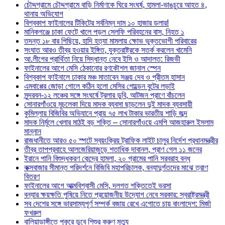
চৌদ্দগ্রামে চৌদ্দগ্রামে বাড়ি নির্মাণকে ঘিরে সংঘর্ষ, হামলা-ভাঙচুরে আহত ৪,
থানায় অভিযোগ
বিশ্বকাপ ফাইনালের টিকিটের সর্বনিম্ন দাম ১০ হাজার ডলার!
মানিকগঞ্জে চাকা ফেটে খালে পড়ল সেলফি পরিবহনের বাস, নিহত ১
তদন্ত ১৮ বার পিছিয়ে, হাদি হত্যা মামলায় ক্ষোভ ভুক্তভোগী পরিবারের
সংঘাত আরও তীব্র হওয়ার ইঙ্গিত, যুক্তরাষ্ট্রকে সতর্ক করলেন খামেনি
আ.লীগের প্রার্থিতা নিয়ে সিদ্ধান্ত নেবে ইসি ও আদালত: রিজভী
ফাইনালের আগে মেসি ঠেকানোর রণকৌশল জানাল স্পেন
বিশ্বকাপ ফাইনালে ঢাকার মঞ্চ মাতাবেন সঞ্জয় দেব ও প্রীতম হাসান
এমবাপ্পের জোড়া গোলে কঠিন হলো মেসির গোল্ডেন বুটের লড়াই
সুন্দরবন-১২ লঞ্চের সঙ্গে সংঘর্ষে ট্রলার ডুবি, আটজন প্রাণে বাঁচলেন
সোনারগাঁওয়ে মুচলেকা দিয়ে মাদক ব্যবসা ছাড়লেন দুই মাদক ব্যবসায়ী
কুমিল্লায় বিজিবির অভিযানে প্রায় ৭৫ লাখ টাকার ভারতীয় শাড়ি জব্দ
মাদক নির্মূলে খেলার মাঠই বড় শক্তি – সোনারগাঁওয়ে এমপি আজহারুল ইসলাম
মান্নান
রাজধানীতে আরও ৫০ স্পটে স্বয়ংক্রিয় ট্রাফিক লাইট চালুর নির্দেশ প্রধানমন্ত্রীর
তীব্র তাপপ্রবাহে আলজেরিয়াজুড়ে শতাধিক দাবানল, প্রাণ গেল ১১ জনের
ইরানে পানি বিশুদ্ধকরণ কেন্দ্রে হামলা, ২০ গ্রামের পানি সরবরাহ বন্ধ
কক্সবাজার সীমান্ত পরিদর্শনে বিজিবি মহাপরিচালক, বন্যাদুর্গতদের মাঝে ত্রাণ
বিতরণ
ফাইনালের আগে আত্মবিশ্বাসী মেসি, দলগত শক্তিতেই ভরসা
বন্যার ক্ষয়ক্ষতি পুষিয়ে নিতে প্রয়োজনীয় উদ্যোগ নেবে সরকার: স্বরাষ্ট্রমন্ত্রী
সব দেশের সঙ্গে ভারসাম্যপূর্ণ সম্পর্ক বজায় রেখে এগোতে চায় বাংলাদেশ: মির্জা
ফখরুল
বালিয়াডাঙ্গীতে পুকূরে ডুবে শিশুর করুণ মৃত্যু