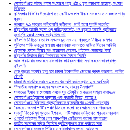
সোনারগাঁওয়ে অবৈধ গ্যাস সংযোগে গড়ে ওঠা ৩ চুনা কারখানা উচ্ছেদ, সংযোগ
বিচ্ছিন্ন
কুমিল্লায় বিজিবির উদ্যোগে ৫১ কোটি ৮৩ লাখ টাকার মাদক ও তামাকজাত পণ্য
ধ্বংস
জাপানে ৭.১ মাত্রার শক্তিশালী ভূমিকম্প, জারি হলো সুনামি সতর্কতা
রাষ্ট্রপতির আইনি সুরক্ষা শুধু দায়িত্বকালেই, পদ ছাড়লে আইনি প্রক্রিয়ার
মুখোমুখি হওয়া সম্ভব: তথ্য উপদেষ্টা
রাষ্ট্রপতি নির্বাচনের তারিখ এখনও চূড়ান্ত নয়, প্রস্তুত নির্বাচন কমিশন
পুলিশের গাড়ি ভাঙচুর মামলায় নারায়ণগঞ্জ আদালতে হাজিরা দিলেন আইভী
ছেলেকে কোলে নিয়েই মঞ্চ মাতালেন নোবেল, গাইলেন জেমসের ‘বাবা’
রাষ্ট্রপতি নির্বাচন নিয়ে স্পিকারের সঙ্গে বৈঠকে সিইসি
আজ প্রথমবার বঙ্গভবনে দাফতরিক কার্যক্রম পরিচালনা করবেন ভারপ্রাপ্ত
রাষ্ট্রপতি
দেড় বছরের মধ্যেই চালু হবে চায়না ইকোনমিক জোনের প্রথম কারখানা: আশিক
চৌধুরী
চায়না ইকোনমিক জোনে এক লাখের বেশি কর্মসংস্থান হবে: অর্থমন্ত্রী
**জাতীয় অধ্যাপক হলেন অধ্যাপক ড. মাহবুব উল্লাহ**
সম্পদের হিসাব না দেওয়ায় এসকে সুর চৌধুরীর ৩ বছরের সশ্রম কারাদণ্ড
সোনারগাঁওয়ে ট্রাকের ধাক্কায় এক পথচারী নিহত, আহত ৪
সোনারগাঁওয়ে মিছিলের প্রস্তুতিকালে ছাত্রলীগের ১২কর্মী গ্রেপ্তার
‘ককরোচ জনতা পার্টি’র প্রতিষ্ঠাতাকে ফলো করে আলোচনায় প্রিয়াঙ্কা
স্যালুট বিতর্কে মুখ খুললেন ইশরাক, ‘এটি আমার ব্যক্তিগত শ্রদ্ধার প্রকাশ’
৩ শর্তে লাইসেন্স ফিরে পেল আদ্-দ্বীন মেডিকেল কলেজ হাসপাতাল
জাতীয় সংসদের সাউন্ড সিস্টেম প্রতিস্থাপনে উচ্চ পর্যায়ের সভা
সোনারগাঁওয়ে যুবককে পিটিয়ে ও ছুরিকাঘাতে হত্যা, আহত ৩