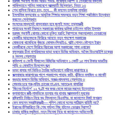
হরমুজ প্রণালী সংকট আরও গভীর, মুখোমুখি ট্রাম্প ও তেহরানের বক্তব্য
পাকিস্তানে শান্তি সমাবেশে আত্মঘাতী বিস্ফোরণ, নিহত ১৩
শেখ হাসিনা ফিরতে চান, তবে… কী বললেন তসলিমা নাসরিন
ইসলামিক মূল্যবোধ ও আধুনিক শিক্ষার সমন্বয়ে নতুন শিক্ষা প্রতিষ্ঠান উদ্বোধন
করলেন সেনাপ্রধান
সংসদের মাধ্যমেই বাস্তবায়ন হবে জুলাই সনদ: তথ্যমন্ত্রী
পাহাড়ের সংকট নিরসনে সরকারের কার্যকর ভূমিকা চাইলেন নাহিদ ইসলাম
হরমুজ প্রণালী খোলার কোনো চুক্তি হয়নি: ট্রাম্পকে প্রত্যাখ্যান তেহরানের
বেনজীর আহমেদকে ফিরিয়ে আনতে নতুন পদক্ষেপ সরকারের
মোজতবা খামেনিকে খুঁজছে মোসাদ-সিআইএ, পাল্টা গোপন কৌশলে ইরান
বেনজীরকে দেশে ফিরিয়ে বিচারের আশা সরকারের: শামা ওবায়েদ
বসুন্ধরায় চীনা নাগরিকদের ভাড়া ভবনে ডিবির অভিযান, অবৈধ ভিওআইপি চক্রের
৪ সদস্য গ্রেপ্তার
কুমিল্লা ও ফেনী সীমান্তে বিজিবির অভিযানে ১ কোটি ১৫ লাখ টাকার ভারতীয়
শাড়ি ও মোবাইল ডিসপ্লে জব্দ
ভাড়া বাসায় পর্ন ভিডিও তৈরির অভিযোগে নারীসহ কারাগারে ৪
কক্সবাজার কারাগারের পাশে প্রকাশ্যে পাহাড় কাটা, ঝুঁকিতে মসজিদ ও মার্কেট
বগুড়ার জঙ্গলে ডিবির অভিযান, অস্ত্র-মাদকসহ গ্রেপ্তার ৩
মেঘনার চরে গরু-মহিষ চোরের তাণ্ডব, আতঙ্কে খামারিরা
‘জিনের নির্দেশে’ ১২ ঘণ্টা পর কবর থেকে মায়ের মরদেহ উত্তোলন
কলাবাগানে স্ত্রী-শাশুড়িকে হত্যার পর থানায় আত্মসমর্পণ যুবকের
রাষ্ট্রপতি নির্বাচন নিয়ে বড় সিদ্ধান্ত বিএনপির, যা জানালেন মির্জা ফখরুল
কেন বললেন স্বরাষ্ট্রমন্ত্রী— পুলিশ কোনো দলের লাঠিয়াল বাহিনী নয়?
ইরানের হুঁশিয়ারিতে কি শেষ পর্যন্ত পিছু হটলেন ডোনাল্ড ট্রাম্প?
ঢাকায় হাজির মধুমিতা, নতুন সিনেমা নিয়ে যা জানালেন অভিনেত্রী