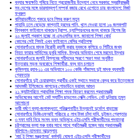
বন্যার ক্ষয়ক্ষতি পুষিয়ে নিতে প্রয়োজনীয় উদ্যোগ নেবে সরকার: স্বরাষ্ট্রমন্ত্রী
সব দেশের সঙ্গে ভারসাম্যপূর্ণ সম্পর্ক বজায় রেখে এগোতে চায় বাংলাদেশ: মির্জা
ফখরুল
বালিয়াডাঙ্গীতে পুকূরে ডুবে শিশুর করুণ মৃত্যু
পাহাড়ি ঢলে বেড়েছে কাপ্তাই হ্রদের পানি, খুলে দেওয়া হলো ১৬ জলকপাট
বিশ্বকাপ ফাইনালে থাকছেন ট্রাম্প, চ্যাম্পিয়নদের জন্য থাকছে বিশেষ রিং
২০ জুলাই প্রকাশ হচ্ছে না এসএসসির ফল, জানালো শিক্ষা বোর্ড
কোলের সেই শিশুই এখন ফাইনালে মেসির প্রতিপক্ষ
সোনারগাঁওয়ে মাদক বিরোধী র‌্যালী করায় যুবককে কুপিয়ে ও পিটিয়ে জখম
নিহত ফায়ার সার্ভিসের ডুবুরি সাদিক, উদ্ধার অভিযান শেষে মরদেহ উদ্ধার
সোনারগাঁওয়ে জুলাই বিপ্লবের শহীদদের স্মরণে স্মরণ সভা অনুষ্ঠিত
উত্তরায় সড়ক অবরোধে শিক্ষার্থীরা, বন্ধ যান চলাচল
কুমিল্লায় র‍্যাব-১১ এর অভিযানে ১০০ কেজি গাঁজাসহ দুই মাদক ব্যবসায়ী
গ্রেফতার
সোনারগাঁয়ে দুই চেয়ারম্যান প্রার্থীর একই স্থানে সভাকে কেন্দ্র করে উত্তেজনা
আদমজী ইপিজেডে কাপড়ের গোডাউনে ভয়াবহ আগুন
২১ ক্যাটাগরিতে প্রাথমিক শিক্ষা পদক বিতরণ করলেন প্রধানমন্ত্রী
অভিষেকের আগেই সেন্ট স্যাটিন ছাড়লেন লেক্সি লেভিন, নেট দুনিয়ায় তুমুল
আলোচনা
ভারী বর্ষণে বন্যা-জলাবদ্ধতা: পরিকল্পনাহীন উন্নয়নই দুর্ভোগ বাড়াচ্ছে
সোনারগাঁয়ে ডিজিএফআই পরিচয়ে ৫ লাখ টাকা চাঁদা দাবি, দুইজন গ্রেপ্তার
৩ দফা দাবি নিয়ে সংসদ ভবন অভিমুখে এইচএসসি পরীক্ষার্থীদের পদযাত্রা
চট্টগ্রামের বন্যা শুরু হবার সাথে সাথে প্রতিমন্ত্রী হজ্বে আর প্রধানমন্ত্রী
বরিশালে–হাসনাত আব্দুল্লাহ
‘মার্চ টু শিক্ষা মন্ত্রণালয়’ কর্মসূচি ঘোষণা এইচএসসি পরীক্ষার্থীদের