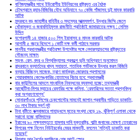
বাণিজ্যমন্ত্রীর সাথে ইউরোপীয় ইউনিয়নের রাষ্ট্রদূত এর বৈঠক
চৌদ্দগ্রামে র‌্যাব-বিজিবির যৌথ অভিযানে ৭০ কেজি গাঁজাসহ দুই মাদক কারবারি
আটক
সুন্দরবনে বড় জাহাঙ্গীর বাহিনীর ৩ সদস্যের আত্মসমর্পণ, উদ্ধার জিম্মি জেলে
ধোঁকামুক্ত ও জবাবদিহিমূলক রাজনীতি প্রতিষ্ঠাই জামায়াতের লক্ষ্য : সেলিম
উদ্দিন
যশোরগামী ১৪ হাজার ৫০০ পিস ইয়াবাসহ ৪ মাদক কারবারি আটক
আগামী ৫ বছরে বিদেশে ১ কোটি দক্ষ কর্মী পাঠাবে সরকার
মাননীয় প্রধানমন্ত্রীর প্রতিরক্ষা উপদেষ্টার সঙ্গে নেদারল্যান্ডসের রাষ্ট্রদূতের
সৌজন্য সাক্ষাৎ
সড়ক, রেল, বন্দর ও বিশ্ববিদ্যালয় প্রকল্পে ভূমি অধিগ্রহণ অনুমোদন
বান্দরবানে বন্যার্তদের খাদ্য সহায়তা, শতাধিক পর্যটককে উদ্ধার করল বিজিবি
বন্যায় বিচ্ছিন্ন সাজেক, ত্রাণ কার্যক্রম জোরদার প্রশাসনের
শেয়ারবাজার কেলেঙ্কারির হোতাদের বিচার হবে: প্রধানমন্ত্রী
বার কাউন্সিলের আদলে সাংবাদিক নিবন্ধনের ব্যবস্থা হচ্ছে: তথ্যমন্ত্রী
আর্জেন্টিনা-মিশর ম্যাচের রেফারির পক্ষে কলিনা, ‘রেফারিদের সততা প্রশ্নবিদ্ধ
করা অগ্রহণযোগ্য’
সোনারগাঁওয়ে পুলিশের চেকপোস্টের সামনেই জাপান প্রবাসীর গাড়িতে ডাকাতি,
৩০ লাখ টাকার স্বর্ণ লুট
টানা বৃষ্টিতে কক্সবাজারে পাহাড়ধসে মৃতের সংখ্যা বেড়ে ১৯, ঝুঁকিপূর্ণ এলাকা থেকে
সরানো হচ্ছে বাসিন্দাদের
ইরানের ৯০ লক্ষ্যবস্তুতে হামলার দাবি যুক্তরাষ্ট্র, পাল্টা জবাবের ঘোষণা তেহরানের
মিশরের পক্ষ নিলেন নিউইয়র্কের মেয়র মামদানী, বললেন ‘সত্যিই ডাকাতি করা
হয়েছে!’
বিশ্বাস আর ধৈর্যের ম্যাজিকে শেষ আটে স্পেন