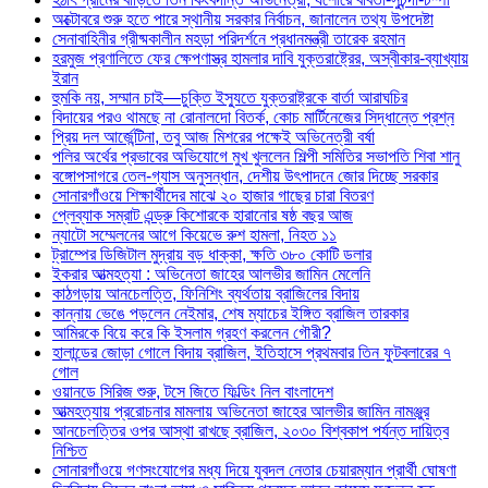
অক্টোবরে শুরু হতে পারে স্থানীয় সরকার নির্বাচন, জানালেন তথ্য উপদেষ্টা
সেনাবাহিনীর গ্রীষ্মকালীন মহড়া পরিদর্শনে প্রধানমন্ত্রী তারেক রহমান
হরমুজ প্রণালিতে ফের ক্ষেপণাস্ত্র হামলার দাবি যুক্তরাষ্ট্রের, অস্বীকার-ব্যাখ্যায়
ইরান
হুমকি নয়, সম্মান চাই—চুক্তি ইস্যুতে যুক্তরাষ্ট্রকে বার্তা আরাঘচির
বিদায়ের পরও থামছে না রোনালদো বিতর্ক, কোচ মার্টিনেজের সিদ্ধান্তে প্রশ্ন
প্রিয় দল আর্জেন্টিনা, তবু আজ মিশরের পক্ষেই অভিনেত্রী বর্ষা
পলির অর্থের প্রভাবের অভিযোগে মুখ খুললেন শিল্পী সমিতির সভাপতি শিবা শানু
বঙ্গোপসাগরে তেল-গ্যাস অনুসন্ধান, দেশীয় উৎপাদনে জোর দিচ্ছে সরকার
সোনারগাঁওয়ে শিক্ষার্থীদের মাঝে ২০ হাজার গাছের চারা বিতরণ
প্লেব্যাক সম্রাট এন্ড্রু কিশোরকে হারানোর ষষ্ঠ বছর আজ
ন্যাটো সম্মেলনের আগে কিয়েভে রুশ হামলা, নিহত ১১
ট্রাম্পের ডিজিটাল মুদ্রায় বড় ধাক্কা, ক্ষতি ৩৮০ কোটি ডলার
ইকরার আত্মহত্যা : অভিনেতা জাহের আলভীর জামিন মেলেনি
কাঠগড়ায় আনচেলত্তি, ফিনিশিং ব্যর্থতায় ব্রাজিলের বিদায়
কান্নায় ভেঙে পড়লেন নেইমার, শেষ ম্যাচের ইঙ্গিত ব্রাজিল তারকার
আমিরকে বিয়ে করে কি ইসলাম গ্রহণ করলেন গৌরী?
হালান্ডের জোড়া গোলে বিদায় ব্রাজিল, ইতিহাসে প্রথমবার তিন ফুটবলারের ৭
গোল
ওয়ানডে সিরিজ শুরু, টসে জিতে ফিল্ডিং নিল বাংলাদেশ
আত্মহত্যায় প্ররোচনার মামলায় অভিনেতা জাহের আলভীর জামিন নামঞ্জুর
আনচেলত্তির ওপর আস্থা রাখছে ব্রাজিল, ২০৩০ বিশ্বকাপ পর্যন্ত দায়িত্ব
নিশ্চিত
সোনারগাঁওয়ে গণসংযোগের মধ্য দিয়ে যুবদল নেতার চেয়ারম্যান প্রার্থী ঘোষণা