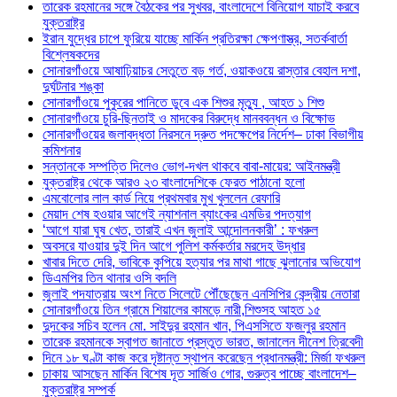
তারেক রহমানের সঙ্গে বৈঠকের পর সুখবর, বাংলাদেশে বিনিয়োগ যাচাই করবে
যুক্তরাষ্ট্র
ইরান যুদ্ধের চাপে ফুরিয়ে যাচ্ছে মার্কিন প্রতিরক্ষা ক্ষেপণাস্ত্র, সতর্কবার্তা
বিশ্লেষকদের
সোনারগাঁওয়ে আষাঢ়িয়াচর সেতুতে বড় গর্ত, ওয়াকওয়ে রাস্তার বেহাল দশা,
দুর্ঘটনার শঙ্কা
সোনারগাঁওয়ে পুকুরের পানিতে ডুবে এক শিশুর মৃত্যু , আহত ১ শিশু
সোনারগাঁওয়ে চুরি-ছিনতাই ও মাদকের বিরুদ্ধে মানববন্ধন ও বিক্ষোভ
সোনারগাঁওয়ের জলাবদ্ধতা নিরসনে দ্রুত পদক্ষেপের নির্দেশ– ঢাকা বিভাগীয়
কমিশনার
সন্তানকে সম্পত্তি দিলেও ভোগ-দখল থাকবে বাবা-মায়ের: আইনমন্ত্রী
যুক্তরাষ্ট্র থেকে আরও ২৩ বাংলাদেশিকে ফেরত পাঠানো হলো
এমবোলোর লাল কার্ড নিয়ে প্রথমবার মুখ খুললেন রেফারি
মেয়াদ শেষ হওয়ার আগেই ন্যাশনাল ব্যাংকের এমডির পদত্যাগ
‘আগে যারা ঘুষ খেত, তারাই এখন জুলাই আন্দোলনকারী’ : ফখরুল
অবসরে যাওয়ার দুই দিন আগে পুলিশ কর্মকর্তার মরদেহ উদ্ধার
খাবার দিতে দেরি, ভাবিকে কুপিয়ে হত্যার পর মাথা গাছে ঝুলানোর অভিযোগ
ডিএমপির তিন থানার ওসি বদলি
জুলাই পদযাত্রায় অংশ নিতে সিলেটে পৌঁছেছেন এনসিপির কেন্দ্রীয় নেতারা
সোনারগাঁওয়ে তিন গ্রামে শিয়ালের কামড়ে নারী,শিশুসহ আহত ১৫
দুদকের সচিব হলেন মো. সাইদুর রহমান খান, পিএসসিতে ফজলুর রহমান
তারেক রহমানকে স্বাগত জানাতে প্রস্তুত ভারত, জানালেন দীনেশ ত্রিবেদী
দিনে ১৮ ঘণ্টা কাজ করে দৃষ্টান্ত স্থাপন করেছেন প্রধানমন্ত্রী: মির্জা ফখরুল
ঢাকায় আসছেন মার্কিন বিশেষ দূত সার্জিও গোর, গুরুত্ব পাচ্ছে বাংলাদেশ–
যুক্তরাষ্ট্র সম্পর্ক