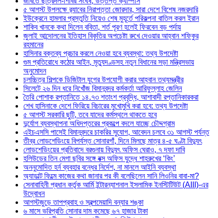
জবিতে ছাত্রদল-শিবির সংঘর্ষ, উত্তপ্ত ক্যাম্পাস
৫ আগস্ট উপলক্ষে র‌্যাবের নিরাপত্তা জোরদার, সারা দেশে বিশেষ নজরদারি
ইউক্রেনে হামলার প্রস্তুতি নিয়েও শেষ মুহূর্তে পরিকল্পনা বাতিল করল ইরান
শাকিব খানকে কথা দিলেন ববিতা, শর্ত পূরণ হলেই ফিরবেন বড় পর্দায়
জুলাই আন্দোলনের ইতিহাস বিকৃতির অপচেষ্টা রুখে দেওয়ার আহ্বান শফিকুর
রহমানের
হাসিনার বক্তব্য প্রচার করলে নেওয়া হবে ব্যবস্থা: তথ্য উপদেষ্টা
গুম প্রতিরোধে কঠোর আইন, মৃত্যুদণ্ডসহ নতুন বিধানের সড়া মন্ত্রিসভায়
অনুমোদন
চলচ্চিত্র শিল্পকে ডিজিটাল যুগের উপযোগী করার আহ্বান তথ্যমন্ত্রীর
সিলেটে ২৬ দিন ধরে নিখোঁজ বিমানবন্দর কর্মকর্তা আরিফুল্লাহ জেলিন
তৈরি পোশাক রপ্তানিতে ১৪.৭৩ শতাংশ প্রবৃদ্ধি, আশাবাদী রপ্তানিকারকরা
শেখ হাসিনাকে দেশে ফিরিয়ে বিচারের মুখোমুখি করা হবে: তথ্য উপদেষ্টা
৫ আগস্ট সরকারি ছুটি, তবে যাদের কর্মস্থলে থাকতে হবে
দুর্যোগ ব্যবস্থাপনা অধিদপ্তরের প্রকল্পে বদলে যাচ্ছে চৌদ্দগ্রাম
এইচএসসি পাসেই বিমানবন্দরে চাকরির সুযোগ, আবেদন চলবে ৩১ আগস্ট পর্যন্ত
তীব্র লোডশেডিংয়ে বিপর্যস্ত সোনারগাঁ, দিনে মিলছে মাত্র ৪-৫ ঘণ্টা বিদ্যুৎ
লোডশেডিংয়ের প্রতিবাদে বরগুনায় বিদ্যুৎ অফিস ঘেরাও, ৭ দফা দাবি
হলিউডের তিন মেগা ছবির সঙ্গে বক্স অফিস যুদ্ধে শাহরুখের ‘কিং’
অননুমোদিত হর্ন ব্যবহার বন্ধের নির্দেশ, না মানলে আইনি ব্যবস্থা
অ্যাডাল্ট ফিল্মে কাজের কথা জানার পর কী বলেছিলেন সানি লিওনির বাবা-মা?
সেনাবাহিনী প্রধান কর্তৃক আর্মি ইন্টারন্যাশনাল ইসলামিক ইনস্টিটিউট (AIII)-এর
উদ্বোধন
আগস্টজুড়ে তাপপ্রবাহ ও স্বল্পমেয়াদি বন্যার শঙ্কা
৬ মাসে ভরিপ্রতি সোনার দাম কমেছে ৬৭ হাজার টাকা