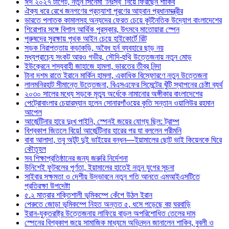
ঈদ ২০২৭ টার্গেট, নতুন সিনেমা ‘নিঃস্ব’ নিয়ে ফিরছেন শাকিব
ঐক্য ধরে রেখে জনগণের প্রত্যাশা পূরণের আহ্বান প্রধানমন্ত্রীর
ভারতে পলাতক কামালসহ অন্যদের ফেরত চেয়ে কূটনৈতিক উদ্যোগ বাংলাদেশের
শিরোপার সঙ্গে বিশাল আর্থিক পুরস্কার, উৎসবে মাতোয়ারা স্পেন
পুরুষদের সুরক্ষায় পৃথক আইন চেয়ে হাইকোর্টে রিট
সড়ক নিরাপত্তায় কড়াকড়ি, অবৈধ হর্ন ব্যবহারে ছাড় নয়
মধ্যপ্রাচ্যে সংকট আরও গভীর, সৌদি-হুথি উত্তেজনায় নতুন মোড়
ইউক্রেনে শস্যবাহী জাহাজে হামলা, ভারতের তীব্র নিন্দা
টানা দশম রাতে ইরানে মার্কিন হামলা, একাধিক বিস্ফোরণে নতুন উত্তেজনা
লালমনিরহাট সীমান্তে উত্তেজনা, বিএসএফের সিমেন্টের খুঁটি স্থাপনের চেষ্টা ব্যর্থ
২০৩০ সালের মধ্যে সড়কে মৃত্যু অর্ধেকে নামানোর অঙ্গীকার বাংলাদেশের
পেট্রোবাংলার চেয়ারম্যান হলেন সোনারগাঁওয়ের কৃতি সন্তান ওয়ালিউর রহমান
আপেল
আর্জেন্টিনার হারে দুঃখ পাইনি, স্পেনই জয়ের যোগ্য ছিল: ট্রাম্প
বিশ্বকাপ জিতলে বিয়ে! আর্জেন্টিনার হারের পর যা বললেন পরীমনি
বাবা আলাদা, তবু অটুট দুই ভাইয়ের বন্ধন—ইয়ামালের ছোট ভাই কিয়েনকে ঘিরে
কৌতূহল
সব শিক্ষাপ্রতিষ্ঠানের জন্য জরুরি নির্দেশনা
উনিশেই ফুটবলের পূর্ণতা, ইয়ামালের হাতেই নতুন যুগের সূচনা
সাইবার সক্ষমতা ও দেশীয় উদ্ভাবনে নতুন গতি আনতে এমআইএসটিতে
প্রতিরক্ষা উপদেষ্টা
৫.২ মাত্রার শক্তিশালী ভূমিকম্পে কেঁপে উঠল ইরান
পেরুতে জোড়া ভূমিকম্পে নিহত অন্তত ৫, ধসে পড়েছে বহু ঘরবাড়ি
ইরান-যুক্তরাষ্ট্র উত্তেজনায় লাফিয়ে বাড়ল অপরিশোধিত তেলের দাম
স্পেনের বিশ্বকাপ জয়ে সামাজিক মাধ্যমে অভিনন্দন জানালেন শাকিব, বুবলী ও