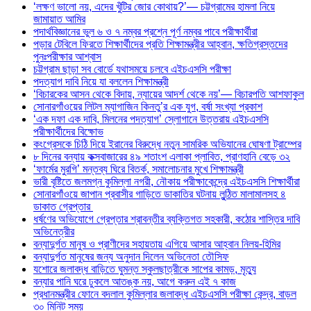
‘লক্ষণ ভালো নয়, এদের খুঁটির জোর কোথায়?’— চট্টগ্রামের হামলা নিয়ে
জামায়াত আমির
পদার্থবিজ্ঞানের ভুল ৬ ও ৭ নম্বর প্রশ্নে পূর্ণ নম্বর পাবে পরীক্ষার্থীরা
পড়ার টেবিলে ফিরতে শিক্ষার্থীদের প্রতি শিক্ষামন্ত্রীর আহ্বান, ক্ষতিগ্রস্তদের
পুনঃপরীক্ষার আশ্বাস
চট্টগ্রাম ছাড়া সব বোর্ডে যথাসময়ে চলবে এইচএসসি পরীক্ষা
পদত্যাগ দাবি নিয়ে যা বললেন শিক্ষামন্ত্রী
‘বিচারকের আসন থেকে বিদায়, ন্যায়ের আদর্শ থেকে নয়’— বিচারপতি আশফাকুল
সোনারগাঁওয়ের লিটল ম্যাগাজিন কিনতু’র এক যুগ, বর্ষা সংখ্যা প্রকাশ
‘এক দফা এক দাবি, মিলনের পদত্যাগ’ স্লোগানে উত্তরায় এইচএসসি
পরীক্ষার্থীদের বিক্ষোভ
কংগ্রেসকে চিঠি দিয়ে ইরানের বিরুদ্ধে নতুন সামরিক অভিযানের ঘোষণা ট্রাম্পের
৮ দিনের বন্যায় কক্সবাজারের ৪৯ শতাংশ এলাকা প্লাবিত, প্রাণহানি বেড়ে ৩২
‘ফার্মের মুরগি’ মন্তব্য ঘিরে বিতর্ক, সমালোচনার মুখে শিক্ষামন্ত্রী
ভারী বৃষ্টিতে জলমগ্ন কুমিল্লা নগরী, নৌকায় পরীক্ষাকেন্দ্রে এইচএসসি শিক্ষার্থীরা
সোনারগাঁওয়ে জাপান প্রবাসীর গাড়িতে ডাকাতির ঘটনায় লুন্ঠিত মালামালসহ ৪
ডাকাত গ্রেপ্তার
ধর্ষণের অভিযোগে গ্রেপ্তার শ্রাবন্তীর ব্যক্তিগত সহকারী, কঠোর শাস্তির দাবি
অভিনেত্রীর
বন্যাদুর্গত মানুষ ও প্রাণীদের সহায়তায় এগিয়ে আসার আহ্বান নিলয়-হিমির
বন্যাদুর্গত মানুষের জন্য অনুদান দিলেন অভিনেতা তৌসিফ
যশোরে জলাবদ্ধ বাড়িতে ঘুমন্ত স্কুলছাত্রীকে সাপের কামড়, মৃত্যু
বন্যার পানি ঘরে ঢুকলে আতঙ্ক নয়, আগে করুন এই ৭ কাজ
প্রধানমন্ত্রীর ফোনে বদলাল কুমিল্লার জলাবদ্ধ এইচএসসি পরীক্ষা কেন্দ্র, বাড়ল
৩০ মিনিট সময়