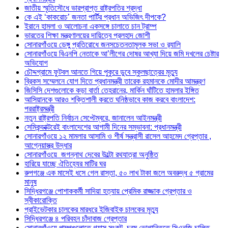
জাতীয় স্মৃতিসৌধে ভারপ্রাপ্ত রাষ্ট্রপতির শ্রদ্ধা
কে এই ‘কাকরোচ’ জনতা পার্টির প্রধান অভিজিৎ দীপকে?
ইরানে হামলা ও আলোচনা একসঙ্গে চালাতে চান ট্রাম্প
ভারতের শিক্ষা মন্ত্রণালয়ের দায়িত্বে প্রলহাদ জোশী
সোনারগাঁওয়ে ডেঙ্গু প্রতিরোধে জনসচেতনতামূলক সভা ও র‍্যালি
সোনারগাঁওয়ে বিএনপি নেতাকে আ’লীগের দোষর আখ্যা দিয়ে জমি দখলের চেষ্টার
অভিযোগ
চৌদ্দগ্রামে ফুটবল আনতে গিয়ে পুকুরে ডুবে স্কুলছাত্রের মৃত্যু
ব্রিকস সম্মেলনে যোগ দিতে প্রধানমন্ত্রী তারেক রহমানকে মোদীর আমন্ত্রণ
জিসিসি দেশগুলোকে কড়া বার্তা তেহরানের, মার্কিন ঘাঁটিতে হামলার ইঙ্গিত
আসিয়ানকে আরও শক্তিশালী করতে ঘনিষ্ঠভাবে কাজ করবে বাংলাদেশ:
পররাষ্ট্রমন্ত্রী
নতুন রাষ্ট্রপতি নির্বাচন সেপ্টেম্বরে, জানালেন আইনমন্ত্রী
সেমিকন্ডাক্টরেই বাংলাদেশের আগামী দিনের সম্ভাবনা: প্রধানমন্ত্রী
সোনারগাঁওয়ে ১২ মামলার আসামি ও শীর্ষ সন্ত্রাসী রাসেল আহমেদ গ্রেপ্তার ,
আগ্নেয়াস্ত্র উদ্ধার
সোনারগাঁওয়ে জগন্নাথ দেবের উল্টো রথযাত্রা অনুষ্ঠিত
হারিয়ে যাচ্ছে ঐতিহ্যের মাটির ঘর
রুপগঞ্জে এক মাসেই ধসে গেল রাস্তা, ৫০ লাখ টাকা জলে অবরুদ্ধ ৫ গ্রামের
মানুষ
সিদ্ধিরগঞ্জে পোশাককর্মী সাদিয়া হত্যায় প্রেমিক রাজ্জাক গ্রেপ্তার ও
স্বীকারোক্তি
প্রাইভেটকার চালকের মারধরে ইজিবাইক চালকের মৃত্যু
সিদ্ধিরগঞ্জে ৪ পরিবহন চাঁদাবাজ গ্রেপ্তার
সোনারগাঁওয়ে পাম্পগুলোতে গ্যাস সংকট, চরম ভোগান্তিতে সিএনজি চালিত