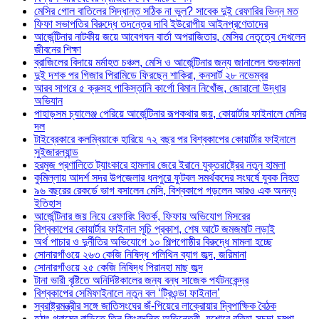
মেসির গোল বাতিলের সিদ্ধান্ত সঠিক না ভুল? সাবেক দুই রেফারির ভিন্ন মত
ফিফা সভাপতির বিরুদ্ধে তদন্তের দাবি ইউরোপীয় আইনপ্রণেতাদের
আর্জেন্টিনার নাটকীয় জয়ে আবেগঘন বার্তা অপরাজিতার, মেসির নেতৃত্বে দেখলেন
জীবনের শিক্ষা
ব্রাজিলের বিদায়ে মর্মাহত চঞ্চল, মেসি ও আর্জেন্টিনার জন্য জানালেন শুভকামনা
দুই দশক পর গিজার পিরামিডে ফিরছেন শাকিরা, কনসার্ট ২৮ নভেম্বর
আরব সাগরে ৫ ক্রুসহ পাকিস্তানি কার্গো বিমান নিখোঁজ, জোরালো উদ্ধার
অভিযান
পাহাড়সম চ্যালেঞ্জ পেরিয়ে আর্জেন্টিনার রূপকথার জয়, কোয়ার্টার ফাইনালে মেসির
দল
টাইব্রেকারে কলম্বিয়াকে হারিয়ে ৭২ বছর পর বিশ্বকাপের কোয়ার্টার ফাইনালে
সুইজারল্যান্ড
হরমুজ প্রণালিতে ট্যাংকারে হামলার জেরে ইরানে যুক্তরাষ্ট্রের নতুন হামলা
কুমিল্লায় আদর্শ সদর উপজেলার ধনপুরে ফুটবল সমর্থকদের সংঘর্ষে যুবক নিহত
৯৬ বছরের রেকর্ডে ভাগ বসালেন মেসি, বিশ্বকাপে গড়লেন আরও এক অনন্য
ইতিহাস
আর্জেন্টিনার জয় নিয়ে রেফারিং বিতর্ক, ফিফায় অভিযোগ মিসরের
বিশ্বকাপের কোয়ার্টার ফাইনাল সূচি প্রকাশ, শেষ আটে জমজমাট লড়াই
অর্থ পাচার ও দুর্নীতির অভিযোগে ১০ শিল্পগোষ্ঠীর বিরুদ্ধে মামলা হচ্ছে
সোনারগাঁওয়ে ২৬৩ কেজি নিষিদ্ধ পলিথিন ব্যাগ জব্দ, জরিমানা
সোনারগাঁওয়ে ২৫ কেজি নিষিদ্ধ পিরানহা মাছ জব্দ
টানা ভারী বৃষ্টিতে অনির্দিষ্টকালের জন্য বন্ধ সাজেক পর্যটনকেন্দ্র
বিশ্বকাপের সেমিফাইনালে নতুন বল ‘ট্রিওন্ডা ফাইনাল’
স্বরাষ্ট্রমন্ত্রীর সঙ্গে জাতিসংঘের জঁ-পিয়েরে লাক্রোয়ার দ্বিপাক্ষিক বৈঠক
হঠাৎ গ্রামের বাড়িতে তিন কিংবদন্তি অভিনেত্রী, যশোরে ববিতা-সুচন্দা-চম্পা