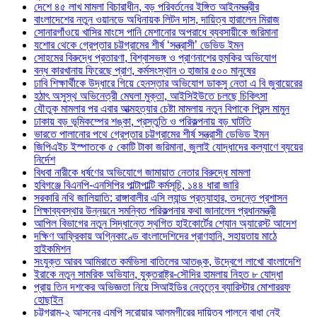
দেশে ৪৫ লাখ মামলা বিচারাধীন, বড় পরিবর্তনের ইঙ্গিত আইনমন্ত্রীর
বাংলাদেশের নতুন ওয়ানডে অধিনায়ক লিটন দাস, দায়িত্ব হারালেন মিরাজ
সোনারগাঁওয়ে খাসির মাংসে পানি মেশানোর অপরাধে ব্যবসায়ীকে জরিমানা
যশোর থেকে গ্রেপ্তার চট্টগ্রামের শীর্ষ ‘সন্ত্রাসী’ ডেভিড ইমন
সোহমের বিরুদ্ধে প্রতারণা, বিশ্বাসভঙ্গ ও প্রাণনাশের হুমকির অভিযোগ
বন্ধ কারখানায় ফিরেছে প্রাণ, কর্মসংস্থান ৩ হাজার ৫০০ মানুষের
ঢাবি শিক্ষার্থীকে উদ্ধারে গিয়ে হেনস্তার অভিযোগ ডাকসু নেতা এ বি জুবায়েরের
হঠাৎ অসুস্থ অভিনেত্রী মেঘলা মুক্তা, আইসিইউতে চলছে চিকিৎসা
যৌতুক মামলার পর এবার আত্মহত্যার চেষ্টা মামলায় নতুন বিপাকে প্রিন্স মামুন
ঢাকায় বড় ভূমিকম্পের শঙ্কা, প্রস্তুতি ও পরিকল্পনায় বড় ঘাটতি
ভারতে পালানোর পথে গ্রেপ্তার চট্টগ্রামের শীর্ষ সন্ত্রাসী ডেভিড ইমন
জিপিএইচ ইস্পাতকে ৫ কোটি টাকা জরিমানা, জুলাই যোদ্ধাদের কল্যাণে ব্যয়ের
নির্দেশ
বিধবা নারীকে ধর্ষণের অভিযোগে জামায়াত নেতার বিরুদ্ধে মামলা
হবিগঞ্জে বিএনপি-এনসিপির পাল্টাপাল্টি কর্মসূচি, ১৪৪ ধারা জারি
সরকারি নথি জালিয়াতি: রাঙ্গাবালীর এসি ল্যান্ড প্রত্যাহার, তদন্তে প্রশাসন
শিক্ষাব্যবস্থার উন্নয়নে সমন্বিত পরিকল্পনার কথা জানালেন প্রধানমন্ত্রী
আপিল বিভাগের নতুন সিদ্ধান্তে স্থগিত হাইকোর্টের শ্যোন অ্যারেস্ট আদেশ
দক্ষিণ আফ্রিকায় অগ্নিকাণ্ডে বাংলাদেশিদের প্রাণহানি, সহায়তায় মাঠে
হাইকমিশন
সংযুক্ত আরব আমিরাতে কর্মভিসা বাতিলের আতঙ্ক, উদ্বেগে লাখো বাংলাদেশি
ইরাকে নতুন সামরিক অভিযান, যুক্তরাষ্ট্র-সৌদির হামলায় নিহত ৮ যোদ্ধা
প্রায় তিন দশকের অভিজ্ঞতা নিয়ে সিআইডির নেতৃত্বে ব্যারিস্টার মোশাররফ
হোছাইন
চট্টগ্রাম-২ আসনের এমপি সরোয়ার আলমগীরের দায়িত্ব পালনে বাধা নেই