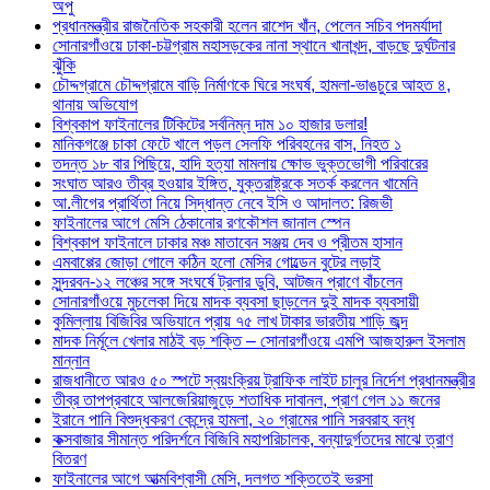
অপু
প্রধানমন্ত্রীর রাজনৈতিক সহকারী হলেন রাশেদ খাঁন, পেলেন সচিব পদমর্যাদা
সোনারগাঁওয়ে ঢাকা-চট্টগ্রাম মহাসড়কের নানা স্থানে খানাখন্দ, বাড়ছে দুর্ঘটনার
ঝুঁকি
চৌদ্দগ্রামে চৌদ্দগ্রামে বাড়ি নির্মাণকে ঘিরে সংঘর্ষ, হামলা-ভাঙচুরে আহত ৪,
থানায় অভিযোগ
বিশ্বকাপ ফাইনালের টিকিটের সর্বনিম্ন দাম ১০ হাজার ডলার!
মানিকগঞ্জে চাকা ফেটে খালে পড়ল সেলফি পরিবহনের বাস, নিহত ১
তদন্ত ১৮ বার পিছিয়ে, হাদি হত্যা মামলায় ক্ষোভ ভুক্তভোগী পরিবারের
সংঘাত আরও তীব্র হওয়ার ইঙ্গিত, যুক্তরাষ্ট্রকে সতর্ক করলেন খামেনি
আ.লীগের প্রার্থিতা নিয়ে সিদ্ধান্ত নেবে ইসি ও আদালত: রিজভী
ফাইনালের আগে মেসি ঠেকানোর রণকৌশল জানাল স্পেন
বিশ্বকাপ ফাইনালে ঢাকার মঞ্চ মাতাবেন সঞ্জয় দেব ও প্রীতম হাসান
এমবাপ্পের জোড়া গোলে কঠিন হলো মেসির গোল্ডেন বুটের লড়াই
সুন্দরবন-১২ লঞ্চের সঙ্গে সংঘর্ষে ট্রলার ডুবি, আটজন প্রাণে বাঁচলেন
সোনারগাঁওয়ে মুচলেকা দিয়ে মাদক ব্যবসা ছাড়লেন দুই মাদক ব্যবসায়ী
কুমিল্লায় বিজিবির অভিযানে প্রায় ৭৫ লাখ টাকার ভারতীয় শাড়ি জব্দ
মাদক নির্মূলে খেলার মাঠই বড় শক্তি – সোনারগাঁওয়ে এমপি আজহারুল ইসলাম
মান্নান
রাজধানীতে আরও ৫০ স্পটে স্বয়ংক্রিয় ট্রাফিক লাইট চালুর নির্দেশ প্রধানমন্ত্রীর
তীব্র তাপপ্রবাহে আলজেরিয়াজুড়ে শতাধিক দাবানল, প্রাণ গেল ১১ জনের
ইরানে পানি বিশুদ্ধকরণ কেন্দ্রে হামলা, ২০ গ্রামের পানি সরবরাহ বন্ধ
কক্সবাজার সীমান্ত পরিদর্শনে বিজিবি মহাপরিচালক, বন্যাদুর্গতদের মাঝে ত্রাণ
বিতরণ
ফাইনালের আগে আত্মবিশ্বাসী মেসি, দলগত শক্তিতেই ভরসা