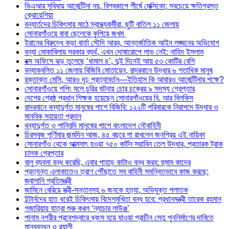
ভিএআর সুবিধায় আর্জেন্টিনা নয়, বিশ্বকাপে শীর্ষে মেক্সিকো; সবচেয়ে ক্ষতিগ্রস্ত
ক্রোয়েশিয়া
বন্যার্তদের চিকিৎসায় মাঠে স্বাস্থ্যকর্মীরা, ছুটি বাতিল ১১ জেলায়
সোনারগাঁওয়ে বাবা ছেলেকে কুপিয়ে জখম
ইরানের বিরুদ্ধে কড়া বার্তা সৌদি আরব, আন্তর্জাতিক আইন লঙ্ঘনের অভিযোগ
বন্যা মোকাবিলায় সরকার ব্যর্থ, এখন দোষারোপে লাভ নেই: নাহিদ ইসলাম
বক্স অফিসে ঝড় তুলেছে ‘ধামাল ৪’, দুই দিনেই আয় ৫৩ কোটির বেশি
বন্যাকবলিত ১১ জেলায় বিজিবি মোতায়েন, বান্দরবানে উদ্ধার ৬ শতাধিক মানুষ
রক্তাক্ত মেসি, আরও দৃঢ় প্রত্যাবর্তন—ইতিহাস কি আবারও আর্জেন্টিনার পক্ষে?
সোনারগাঁওয়ে শপিং মলে চুরির ঘটনায় চোর চক্রের ৯ সদস্য গ্রেপ্তার
দেশের শ্রেষ্ঠ প্রধান শিক্ষক হয়েছেন সোনারগাঁওয়ের বি. আর বিলকিস
বান্দরবানে বন্যাদুর্গত মানুষের পাশে বিজিবি: ১২২টি পরিবারকে নিরাপদে উদ্ধার ও
মানবিক সহায়তা প্রদান
বন্যাদুর্গত ও পানিবন্দি মানুষের পাশে বাংলাদেশ নৌবাহিনী
চিরসবুজ পূর্ণিমার জন্মদিন আজ, ৪৫ বছরে পা রাখলেন জনপ্রিয় এই নায়িকা
সোনারগাঁও থেকে আত্মসাৎ হওয়া ৭৫০ কার্টন সয়াবিন তেল উদ্ধার, প্রতারক ট্রাক
চালক গ্রেপ্তার
বালু ব্যবসা বন্ধ করেছি, এবার পাহাড় কাটাও বন্ধ করব: হুমাম কাদের
প্রত্যন্ত এলাকাতেও ত্রাণ পৌঁছাতে সব বাহিনী সমন্বিতভাবে কাজ করছে:
জ্বালানি প্রতিমন্ত্রী
জামিনে বেরিয়ে স্ত্রী-সন্তানসহ ৬ জনকে হত্যা, অভিযুক্ত পলাতক
ইন্টার্নদের হাত ধরেই চিকিৎসায় বিদেশমুখিতা বন্ধ হবে: প্রধানমন্ত্রী তারেক রহমান
গজারিয়ায় যাত্রা শুরু করল ‘ন্যাচার লাউঞ্জ’
পানাম নগরীর প্রবেশদ্বারে ধ্বংস হয়ে যাওয়া প্রাচীন সেতু পুননির্মাণের দাবিতে
মানববন্ধন ও র‌্যালী