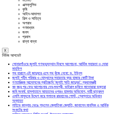
মতামত
এক্সক্লুসিভ
কৃষি
আইন-আদালত
শিল্প ও সাহিত্য
অপরাধ
গণমাধ্যম
জবস
প্রবাস
রান্না বান্না
X
নিউজ আপডেট
সোনারগাঁওয়ে জুলাই গণঅভ্যুত্থান দিবসে আলোচনা, আর্থিক সহায়তা ও দোয়া
মাহফিল
পথ হারালে এই জাদুঘরে এসে পথ খুঁজে নেবো: ড. ইউনূস
জুলাই শহীদ পরিবার ও যোদ্ধাদের সহায়তায় ব্যয় হাজার কোটি টাকা
গণতান্ত্রিক আন্দোলনের প্রতিচ্ছবি ‘জুলাই স্মৃতি জাদুঘর’: প্রধানমন্ত্রী
বহু বছর পর ফের আলোচনায় দেব-শুভশ্রী, ভাইরাল ছবিতে মাতোয়ারা ভক্তরা
জবি সংঘর্ষ: হাসপাতালে আহতদের ওপরও হামলার অভিযোগ, দায়ী ছাত্রদল
এসপি মাসুদকে উদ্দেশ করে পলাতক রায়হানের পোস্ট, গ্রেপ্তারে অভিযান
অব্যাহত
লাইভে কান্নায় ভেঙে পড়লেন জ্যোতিকা জ্যোতি, জানালেন মানসিক ও আর্থিক
সংকটের কথা