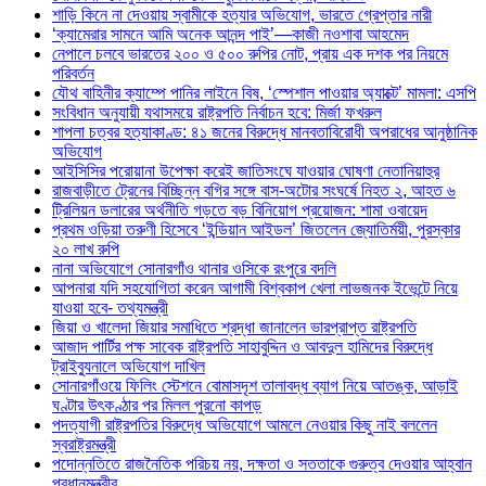
শাড়ি কিনে না দেওয়ায় স্বামীকে হত্যার অভিযোগ, ভারতে গ্রেপ্তার নারী
‘ক্যামেরার সামনে আমি অনেক আনন্দ পাই’—কাজী নওশাবা আহমেদ
নেপালে চলবে ভারতের ২০০ ও ৫০০ রুপির নোট, প্রায় এক দশক পর নিয়মে
পরিবর্তন
যৌথ বাহিনীর ক্যাম্পে পানির লাইনে বিষ, ‘স্পেশাল পাওয়ার অ্যাক্টে’ মামলা: এসপি
সংবিধান অনুযায়ী যথাসময়ে রাষ্ট্রপতি নির্বাচন হবে: মির্জা ফখরুল
শাপলা চত্বর হত্যাকাণ্ড: ৪১ জনের বিরুদ্ধে মানবতাবিরোধী অপরাধের আনুষ্ঠানিক
অভিযোগ
আইসিসির পরোয়ানা উপেক্ষা করেই জাতিসংঘে যাওয়ার ঘোষণা নেতানিয়াহুর
রাজবাড়ীতে ট্রেনের বিচ্ছিন্ন বগির সঙ্গে বাস-অটোর সংঘর্ষে নিহত ২, আহত ৬
ট্রিলিয়ন ডলারের অর্থনীতি গড়তে বড় বিনিয়োগ প্রয়োজন: শামা ওবায়েদ
প্রথম ওড়িয়া তরুণী হিসেবে ‘ইন্ডিয়ান আইডল’ জিতলেন জ্যোতির্ময়ী, পুরস্কার
২০ লাখ রুপি
নানা অভিযোগে সোনারগাঁও থানার ওসিকে রংপুরে বদলি
আপনারা যদি সহযোগিতা করেন আগামী বিশ্বকাপ খেলা লাভজনক ইভেন্টে নিয়ে
যাওয়া হবে- তথ্যমন্ত্রী
জিয়া ও খালেদা জিয়ার সমাধিতে শ্রদ্ধা জানালেন ভারপ্রাপ্ত রাষ্ট্রপতি
আজাদ পার্টির পক্ষ সাবেক রাষ্ট্রপতি সাহাবুদ্দিন ও আবদুল হামিদের বিরুদ্ধে
ট্রাইব্যুনালে অভিযোগ দাখিল
সোনারগাঁওয়ে ফিলিং স্টেশনে বোমাসদৃশ তালাবদ্ধ ব্যাগ নিয়ে আতঙ্ক, আড়াই
ঘণ্টার উৎকণ্ঠার পর মিলল পুরনো কাপড়
পদত্যাগী রাষ্ট্রপতির বিরুদ্ধে অভিযোগে আমলে নেওয়ার কিছু নাই বললেন
স্বরাষ্ট্রমন্ত্রী
পদোন্নতিতে রাজনৈতিক পরিচয় নয়, দক্ষতা ও সততাকে গুরুত্ব দেওয়ার আহ্বান
প্রধানমন্ত্রীর