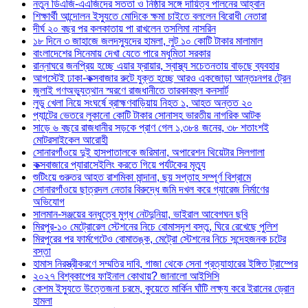
নতুন ডিএজি-এএজিদের সততা ও নিষ্ঠার সঙ্গে দায়িত্ব পালনের আহ্বান
শিক্ষার্থী আন্দোলন ইস্যুতে মোদিকে ক্ষমা চাইতে বললেন বিরোধী নেতারা
দীর্ঘ ২০ বছর পর কলকাতায় পা রাখলেন তসলিমা নাসরিন
১৮ দিনে ৩ জাহাজে জলদস্যুদের হামলা, লুট ১০ কোটি টাকার মালামাল
বাংলাদেশের সিনেমায় দেখা যেতে পারে মধুমিতা সরকার
রান্নাঘরে জনপ্রিয় হচ্ছে এয়ার ফ্রায়ার, স্বাস্থ্য সচেতনতায় বাড়ছে ব্যবহার
আগস্টেই ঢাকা-কক্সবাজার রুটে যুক্ত হচ্ছে আরও একজোড়া আন্তঃনগর ট্রেন
জুলাই গণঅভ্যুত্থান স্মরণে রাজধানীতে তারকাবহুল কনসার্ট
লুডু খেলা নিয়ে সংঘর্ষে ব্রাহ্মণবাড়িয়ায় নিহত ১, আহত অন্তত ২০
প্যান্টের ভেতরে লুকানো কোটি টাকার সোনাসহ ভারতীয় নাগরিক আটক
সাড়ে ৬ বছরে রাজধানীর সড়কে প্রাণ গেল ১,৩৮৪ জনের, ৩৮ শতাংশই
মোটরসাইকেল আরোহী
সোনারগাঁওয়ে দুই হাসপাতালকে জরিমানা, অপারেশন থিয়েটার সিলগালা
কক্সবাজারে প্যারাসেইলিং করতে গিয়ে পর্যটকের মৃত্যু
শুটিংয়ে গুরুতর আহত রাশমিকা মান্দানা, ছয় সপ্তাহ সম্পূর্ণ বিশ্রামে
সোনারগাঁওয়ে ছাত্রদল নেতার বিরুদ্ধে জমি দখল করে গ্যারেজ নির্মাণের
অভিযোগ
সালমান-সঞ্জয়ের বন্ধুত্বে মুগ্ধ নেটদুনিয়া, ভাইরাল আবেগঘন ছবি
মিরপুর-১০ মেট্রোরেল স্টেশনের নিচে বোমাসদৃশ বস্তু, ঘিরে রেখেছে পুলিশ
মিরপুরের পর ফার্মগেটেও বোমাতঙ্ক, মেট্রো স্টেশনের নিচে সন্দেহজনক চটের
বস্তা
হামাস নিরস্ত্রীকরণে সম্মতির দাবি, গাজা থেকে সেনা প্রত্যাহারের ইঙ্গিত ট্রাম্পের
২০২৭ বিশ্বকাপের ফাইনাল কোথায়? জানালো আইসিসি
কেশম ইস্যুতে উত্তেজনা চরমে, কুয়েতে মার্কিন ঘাঁটি লক্ষ্য করে ইরানের ড্রোন
হামলা