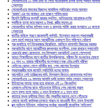
সোনারগাঁওয়ে ১০ টাকা চাঁদা না পেয়ে অটোরিকসা চালক হত্যা প্রধান আসামী
গ্রেপ্তার
সোনারগাঁওয়ে মাদকের বিরুদ্ধে সামাজিক প্রতিরোধ গড়ার আহ্বান
‘বরবাদ’-এর পর আবারও এক হচ্ছেন শাকিব-হৃদয়
বিদেশি শিল্পীদের কনসার্ট বারবার স্থগিত, অনিশ্চয়তায় আয়োজক-দর্শক
স্বামীকে হত্যা করে মরদেহ ৬ টুকরা, স্ত্রীর মৃত্যুদণ্ড
সোনারগাঁয়ে অবৈধ ফুটপাত দখল ও রাস্তায় পার্কিং করার অপরাধে ১৫ জনকে
গ্রেফতার
জাতীয় কবিকে স্মরণে বছরব্যাপী কর্মসূচি, উদ্বোধন করলেন প্রধানমন্ত্রী
কেপ ভার্দে ম্যাচের আগে আর্জেন্টিনার একাদশে তিন পজিশনে ধোঁয়াশা
গরু জবাইয়ে পূর্ণ নিষেধাজ্ঞার বিরোধিতা, আপিলে থালাপতি বিজয়ের সরকার
নকআউটের আগে আর্জেন্টিনার রুদ্ধদ্বার অনুশীলন, চমক রাখছেন স্কালোনি
রেকর্ডের রাজা রোনালদো, তবু বিশ্বকাপ নকআউটে এখনো গোলশূন্য!
আহত শিক্ষার্থীদের পাশে জাতীয় বিশ্ববিদ্যালয়, পরীক্ষা ফি মওকুফের ঘোষণা
১২ লাখ ৭০ হাজার পরীক্ষার্থীর অংশগ্রহণে শুরু এইচএসসি পরীক্ষা
কেইনের জোড়া গোলে নাটকীয় জয়, শেষ ষোলোয় ইংল্যান্ড
প্রধানমন্ত্রীর সঙ্গে জাপানি প্রতিনিধি দলের সাক্ষাৎ
আলোচিত সেই তান্ত্রিকের দাবি, বিশ্বকাপ জিতবে রোনালদোর পর্তুগাল
সোনারগাঁওয়ে ১৯ মামলার আসামি দুর্ধর্ষ ডাকাত সর্দার সোহান গ্রেফতার
ইতিহাসের পাতায় অমর হয়ে থাকবেন এই ১০ কিংবদন্তি
এমবাপে-ওলিসের ঝড়ে সুইডেনকে উড়িয়ে শেষ ষোলোয় ফ্রান্স
দেশে যুক্ত হলো আরও ৩ নতুন উপজেলা ও ১ নতুন থানা
কাতারে সড়ক দুর্ঘটনায় নিহত পাঁচ প্রবাসীর মরদেহ দেশে পৌঁছেছে
কোনো নামেই কার্যক্রম চালাতে পারবে না আওয়ামী লীগ: তথ্য উপদেষ্টা
বক্স অফিসে ইতিহাস, সর্বকালের সর্বোচ্চ আয়কারী বায়োপিক ‘মাইকেল’