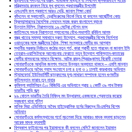
রাষ্ট্রপতির পদত্যাগের গুঞ্জন, সামাজিক মাধ্যমে যা লিখলেন জুলকারনাইন সায়ের
মন্ত্রিসভায় রদবদল নিয়ে মুখ খুললেন প্রধানমন্ত্রীর উপদেষ্টা
এসএসসি ফল প্রকাশে আরও দেরি, জানাল শিক্ষা বোর্ড
কাঁদলেন না স্কালোনি, ড্রেসিংরুমের বিতর্ক নিয়ে যা বললেন আর্জেন্টিনা কোচ
ফ্রিল্যান্সারদের বৈদেশিক লেনদেন সহজ করল বাংলাদেশ ব্যাংক
উত্তাল দিল্লি, নিরাপত্তায় ১৬ মেট্রো স্টেশন বন্ধ
জাতিসংঘে সড়ক নিরাপত্তা প্যানেলের যৌথ-সভাপতি রবিউল আলম
বস্ত্র খাতের সমস্যা সমাধানে দ্রুত উদ্যোগ, প্রধানমন্ত্রীর বিশেষ নির্দেশনা
ওয়াংচুকের সঙ্গে মন্ত্রীদের বৈঠক, শিক্ষা সংস্কারে মোদীর বড় আশ্বাস
স্থানীয় সরকার নির্বাচনে কঠোর নতুন শর্ত, কারা প্রার্থী হতে পারবেন না জানাল ইসি
তেহরান-ওয়াশিংটনকে আলোচনায় ফেরাতে নতুন উদ্যোগ পাকিস্তান-কাতারের
মোদীর বাসভবনের সামনে বিক্ষোভ, আটক রাহুল-প্রিয়াঙ্কাসহ বিরোধী নেতারা
সোনারগাঁওকে আধুনিক জনপদ গড়তে উন্নয়ন অব্যাহত থাকবে – এমপি মান্নান
সোনারগাঁওয়ে অবৈধ গ্যাস সংযোগে চলা ৪ চুনা ও ১ ঢালাই কারখানায় অভিযান
স্ট্যামফোর্ড ইউনিভার্সিটি ছাত্রদলের যুগ্ম-সাধারণ সম্পাদক হলেন গুণবতীর
কৃতিসন্তান ফারাহ তুন নাহার
কুমিল্লা ব্যাটালিয়ন (১০ বিজিবি) এর অভিযানে প্রায় ২ কোটি ৩৯ লাখ টাকার
ভারতীয় শাড়ি জব্দ
৯৯ বোতল ভারতীয় তৈরি নিষিদ্ধ মদ উদ্ধারসহ একজনকে গ্রেফতার করেছে
সবুজবাগ থানা পুলিশ
মানিক মিয়া এভিনিউয়ে অবৈধ হাইড্রোলিক হর্নের বিরুদ্ধে ডিএমপির বিশেষ
অভিযান
সোনারগাঁওয়ে কর্মসংস্থানের শর্তে মুচলেকা দিয়ে আবারও মাদক ব্যবসা ছাড়লেন
আরেক মাদক ব্যবসায়ী
বিশ্বকাপ ফাইনালের পর ইয়ামালকে কী বললেন মেসি? জানালেন ইয়ামাল