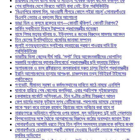
চিরবিদায় নিলেন বাংলা ভাষা ও সাহিত্য গবেষক আবুল কাসেম ফজলুল হক
শেখ হাসিনার দেশে ফিরতে আইনি বাধা নেই: চিফ প্রসিকিউটর
‘বিএনপিরে মামলা দিমু, আওয়ামী লীগরে কোলে লইয়া নাচমু’-সোনারগাঁওয়ে
বিএনপি নেতার এ বক্তব্য ঘিরে আলোচনা
ভাঙা ডিম ও কুসুমে রক্তের দাগ—কোনটি ঝুঁকিপূর্ণ, কোনটি নিরাপদ?
মার্কিন স্বাধীনতা দিবসে ট্রাম্পকে প্রধানমন্ত্রীর শুভেচ্ছা
হামে শিশুর মৃত্যুর ঘটনায় ড. ইউনূসসহ ৪ জনের বিরুদ্ধে মামলার আবেদন
তিন ছেলের উপস্থিতিতে খামেনির জানাজা সম্পন্ন
জুলাই গণঅভ্যুত্থানে স্নাইপার ব্যবহারের প্রমাণ পাওয়ার দাবি চিফ
প্রসিকিউটরের
ভারতীয় ভিসা কেন্দ্রে দীর্ঘ সারি, ‘স্লট’ নিয়ে আবেদনকারীদের ভোগান্তি
সরকারি অনুষ্ঠানের ব্যানার-বিলবোর্ডে প্রধানমন্ত্রীর ছবি ব্যবহার নিষিদ্ধ
অলাভজনক ও বন্ধ রাষ্ট্রায়ত্ত কলকারখানা দ্রুত চালুর নির্দেশ প্রধানমন্ত্রীর
ইরানি আলোচকদের হত্যার আশঙ্কা, চাঞ্চল্যকর তথ্য নিউইয়র্ক টাইমসের
প্রতিবেদনে
গণভোট, সীমান্ত সুরক্ষা ও কর্মসংস্থানের দাবিতে মাঠে নামছে এনসিপি
ঘানাকে হারিয়ে শেষ ষোলোয় কলম্বিয়া, এবার প্রতিপক্ষ সুইজারল্যান্ড
চকবাজারে মার্কেটে অগ্নিকাণ্ড, তিন ঘণ্টার চেষ্টায় নিয়ন্ত্রণে আগুন
কেপ ভার্দের লড়াকু ফুটবলে মুগ্ধ নেটিজেনরা, প্রশংসায় ভাসছে ফেসবুক
মাকে স্মরণ করে তারেক রহমান: বিচারের নামে অবিচার করা যাবে না
নারায়ণগঞ্জে অভিযানে পুলিশের ওপর হামলা, মূল অভিযুক্ত দুই ভাই গ্রেপ্তার
বিশ্বনেতাদের সঙ্গে বৈঠকে আগ্রাসনের বিরুদ্ধে কঠোর অবস্থান জানাল ইরান
সোনারগাঁওয়ে আসামি ধরতে গিয়ে তিন পুলিশ সদস্যসহ চারজনকে কুপিয়ে জখম
সোনারগাঁওয়ে চেয়ারম্যান প্রার্থী ঘোষনা দেওয়ায় বিএনপি নেতাকে প্রাণনাশের
হুমকির অভিযোগ