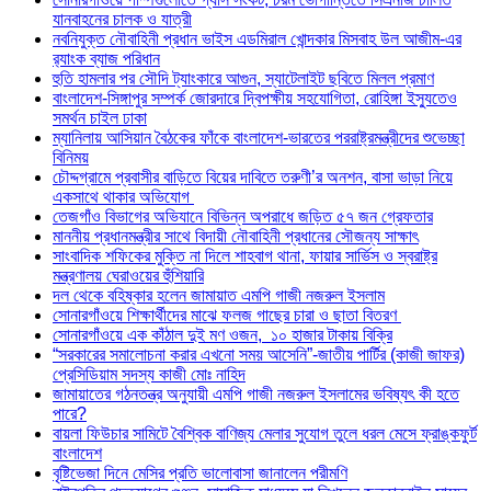
যানবাহনের চালক ও যাত্রী
নবনিযুক্ত নৌবাহিনী প্রধান ভাইস এডমিরাল খোন্দকার মিসবাহ উল আজীম-এর
র‍্যাংক ব্যাজ পরিধান
হুতি হামলার পর সৌদি ট্যাংকারে আগুন, স্যাটেলাইট ছবিতে মিলল প্রমাণ
বাংলাদেশ-সিঙ্গাপুর সম্পর্ক জোরদারে দ্বিপক্ষীয় সহযোগিতা, রোহিঙ্গা ইস্যুতেও
সমর্থন চাইল ঢাকা
ম্যানিলায় আসিয়ান বৈঠকের ফাঁকে বাংলাদেশ-ভারতের পররাষ্ট্রমন্ত্রীদের শুভেচ্ছা
বিনিময়
চৌদ্দগ্রামে প্রবাসীর বাড়িতে বিয়ের দাবিতে তরুণী’র অনশন, বাসা ভাড়া নিয়ে
একসাথে থাকার অভিযোগ
তেজগাঁও বিভাগের অভিযানে বিভিন্ন অপরাধে জড়িত ৫৭ জন গ্রেফতার
মাননীয় প্রধানমন্ত্রীর সাথে বিদায়ী নৌবাহিনী প্রধানের সৌজন্য সাক্ষাৎ
সাংবাদিক শফিকের মুক্তি না দিলে শাহবাগ থানা, ফায়ার সার্ভিস ও স্বরাষ্ট্র
মন্ত্রণালয় ঘেরাওয়ের হুঁশিয়ারি
দল থেকে বহিষ্কার হলেন জামায়াত এমপি গাজী নজরুল ইসলাম
সোনারগাঁওয়ে শিক্ষার্থীদের মাঝে ফলজ গাছের চারা ও ছাতা বিতরণ ​
সোনারগাঁওয়ে এক কাঁঠাল দুই মণ ওজন, ১০ হাজার টাকায় বিক্রি
“সরকারের সমালোচনা করার এখনো সময় আসেনি”-জাতীয় পার্টির (কাজী জাফর)
প্রেসিডিয়াম সদস্য কাজী মোঃ নাহিদ
জামায়াতের গঠনতন্ত্র অনুযায়ী এমপি গাজী নজরুল ইসলামের ভবিষ্যৎ কী হতে
পারে?
বায়লা ফিউচার সামিটে বৈশ্বিক বাণিজ্য মেলার সুযোগ তুলে ধরল মেসে ফ্রাঙ্কফুর্ট
বাংলাদেশ
বৃষ্টিভেজা দিনে মেসির প্রতি ভালোবাসা জানালেন পরীমণি