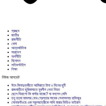
প্রচ্ছদ
জাতীয়
রাজনীতি
খেলা
আন্তর্জাতিক
সারাদেশ
অর্থনীতি
বিনোদন
লাইফস্টাইল
শিক্ষা
নিউজ আপডেট
ঈদে মিলাদুন্নবীতে আমিরাতে টানা ৩ দিনের ছুটি
রাজবাড়ীতে ছুরিকাঘাতে যুবলীগ নেতা নিহত
ছেলে থিয়াগো কি বার্সায় যাচ্ছে? যা বললেন মেসি
তনু হত্যা মামলায় ফের গ্রেপ্তার সাবেক সেনাসদস্য হাফিজুর
সোনারগাঁওয়ে এক স্কুলছাত্রীকে লাথি মারার ভিডিও ভাইরাল