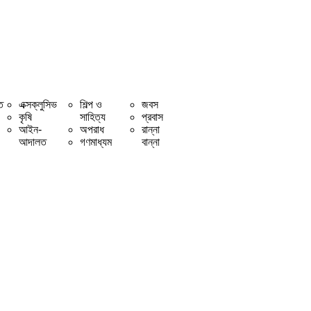
ি
এক্সক্লুসিভ
শিল্প ও
জবস
কৃষি
সাহিত্য
প্রবাস
আইন-
অপরাধ
রান্না
আদালত
গণমাধ্যম
বান্না