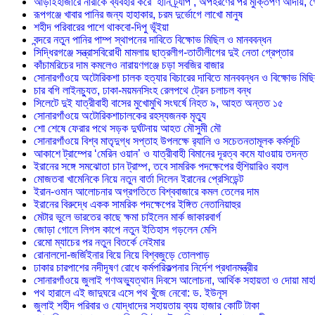
আড়াইহাজারে নারীকে ব্যবহার করে ‘হানি ট্র্যাপ’, অপহরণের পর মুক্তিপণ আদায়, গ
রূপগঞ্জে খাবার পানির জন্য হাহাকার, চরম দুর্ভোগে লাখো মানুষ
শহীদ পরিবারের পাশে থাকবো-দিপু ভূঁইয়া
বন্দরে নতুন পানির পাম্প স্থাপনের দাবিতে বিক্ষোভ মিছিল ও মানববন্ধন
সিদ্ধিরগঞ্জে সন্ত্রাসবিরোধী মামলায় ছাত্রলীগ-তাতীলীগের দুই নেতা গ্রেপ্তার ‎
কাঁচামরিচের দাম কমলেও নারায়ণগঞ্জে চড়া সবজির বাজার
সোনারগাঁওয়ে অটোরিকশা চালক হত্যার বিচারের দাবিতে মানববন্ধন ও বিক্ষোভ মিছ
চার বগি লাইনচ্যুত, ঢাকা-ময়মনসিংহ রেলপথে ট্রেন চলাচল বন্ধ
সিলেটে দুই যাত্রীবাহী বাসের মুখোমুখি সংঘর্ষে নিহত ৯, আহত অন্তত ১৫
সোনারগাঁওয়ে অটোরিকশাচালকের রহস্যজনক মৃত্যু
শো শেষে ফেরার পথে সড়ক দুর্ঘটনায় আহত মৌসুমী মৌ
সোনারগাঁওয়ে বিশ্ব মাতৃদুগ্ধ সপ্তাহ উপলক্ষে র‍্যালি ও সচেতনতামূলক কর্মসূচি
আকাশে ট্রাম্পের ‘মেরিন ওয়ান’ ও যাত্রীবাহী বিমানের দূরত্ব কমে যাওয়ায় তদন্ত
ইরানের সঙ্গে সমঝোতা চান ট্রাম্প, তবে সামরিক পদক্ষেপের হুঁশিয়ারিও বহাল
মোজতবা খামেনিকে নিয়ে নতুন বার্তা দিলেন ইরানের প্রেসিডেন্ট
ইরান-ওমান আলোচনার অগ্রগতিতে বিশ্ববাজারে কমল তেলের দাম
ইরানের বিরুদ্ধে একক সামরিক পদক্ষেপের ইঙ্গিত নেতানিয়াহুর
মেটার ভুলে ভারতের কাছে ক্ষমা চাইলেন মার্ক জাকারবার্গ
জোড়া গোলে লিগস কাপে নতুন ইতিহাস গড়লেন মেসি
রেমো ম্যাচের পর নতুন বিতর্কে নেইমার
রোনালদো-জর্জিইনার বিয়ে নিয়ে বিশ্বজুড়ে তোলপাড়
ঢাকার চারপাশের নদীদূষণ রোধে কর্মপরিকল্পনার নির্দেশ প্রধানমন্ত্রীর
সোনারগাঁওয়ে জুলাই গণঅভ্যুত্থান দিবসে আলোচনা, আর্থিক সহায়তা ও দোয়া মা
পথ হারালে এই জাদুঘরে এসে পথ খুঁজে নেবো: ড. ইউনূস
জুলাই শহীদ পরিবার ও যোদ্ধাদের সহায়তায় ব্যয় হাজার কোটি টাকা