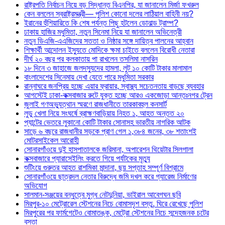
রাষ্ট্রপতি নির্বাচন নিয়ে বড় সিদ্ধান্ত বিএনপির, যা জানালেন মির্জা ফখরুল
কেন বললেন স্বরাষ্ট্রমন্ত্রী— পুলিশ কোনো দলের লাঠিয়াল বাহিনী নয়?
ইরানের হুঁশিয়ারিতে কি শেষ পর্যন্ত পিছু হটলেন ডোনাল্ড ট্রাম্প?
ঢাকায় হাজির মধুমিতা, নতুন সিনেমা নিয়ে যা জানালেন অভিনেত্রী
নতুন ডিএজি-এএজিদের সততা ও নিষ্ঠার সঙ্গে দায়িত্ব পালনের আহ্বান
শিক্ষার্থী আন্দোলন ইস্যুতে মোদিকে ক্ষমা চাইতে বললেন বিরোধী নেতারা
দীর্ঘ ২০ বছর পর কলকাতায় পা রাখলেন তসলিমা নাসরিন
১৮ দিনে ৩ জাহাজে জলদস্যুদের হামলা, লুট ১০ কোটি টাকার মালামাল
বাংলাদেশের সিনেমায় দেখা যেতে পারে মধুমিতা সরকার
রান্নাঘরে জনপ্রিয় হচ্ছে এয়ার ফ্রায়ার, স্বাস্থ্য সচেতনতায় বাড়ছে ব্যবহার
আগস্টেই ঢাকা-কক্সবাজার রুটে যুক্ত হচ্ছে আরও একজোড়া আন্তঃনগর ট্রেন
জুলাই গণঅভ্যুত্থান স্মরণে রাজধানীতে তারকাবহুল কনসার্ট
লুডু খেলা নিয়ে সংঘর্ষে ব্রাহ্মণবাড়িয়ায় নিহত ১, আহত অন্তত ২০
প্যান্টের ভেতরে লুকানো কোটি টাকার সোনাসহ ভারতীয় নাগরিক আটক
সাড়ে ৬ বছরে রাজধানীর সড়কে প্রাণ গেল ১,৩৮৪ জনের, ৩৮ শতাংশই
মোটরসাইকেল আরোহী
সোনারগাঁওয়ে দুই হাসপাতালকে জরিমানা, অপারেশন থিয়েটার সিলগালা
কক্সবাজারে প্যারাসেইলিং করতে গিয়ে পর্যটকের মৃত্যু
শুটিংয়ে গুরুতর আহত রাশমিকা মান্দানা, ছয় সপ্তাহ সম্পূর্ণ বিশ্রামে
সোনারগাঁওয়ে ছাত্রদল নেতার বিরুদ্ধে জমি দখল করে গ্যারেজ নির্মাণের
অভিযোগ
সালমান-সঞ্জয়ের বন্ধুত্বে মুগ্ধ নেটদুনিয়া, ভাইরাল আবেগঘন ছবি
মিরপুর-১০ মেট্রোরেল স্টেশনের নিচে বোমাসদৃশ বস্তু, ঘিরে রেখেছে পুলিশ
মিরপুরের পর ফার্মগেটেও বোমাতঙ্ক, মেট্রো স্টেশনের নিচে সন্দেহজনক চটের
বস্তা