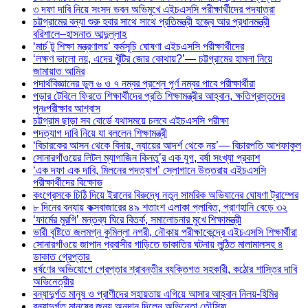
৩ দফা দাবি নিয়ে সংসদ ভবন অভিমুখে এইচএসসি পরীক্ষার্থীদের পদযাত্রা
চট্টগ্রামের বন্যা শুরু হবার সাথে সাথে প্রতিমন্ত্রী হজ্বে আর প্রধানমন্ত্রী
বরিশালে–হাসনাত আব্দুল্লাহ
‘মার্চ টু শিক্ষা মন্ত্রণালয়’ কর্মসূচি ঘোষণা এইচএসসি পরীক্ষার্থীদের
‘লক্ষণ ভালো নয়, এদের খুঁটির জোর কোথায়?’— চট্টগ্রামের হামলা নিয়ে
জামায়াত আমির
পদার্থবিজ্ঞানের ভুল ৬ ও ৭ নম্বর প্রশ্নে পূর্ণ নম্বর পাবে পরীক্ষার্থীরা
পড়ার টেবিলে ফিরতে শিক্ষার্থীদের প্রতি শিক্ষামন্ত্রীর আহ্বান, ক্ষতিগ্রস্তদের
পুনঃপরীক্ষার আশ্বাস
চট্টগ্রাম ছাড়া সব বোর্ডে যথাসময়ে চলবে এইচএসসি পরীক্ষা
পদত্যাগ দাবি নিয়ে যা বললেন শিক্ষামন্ত্রী
‘বিচারকের আসন থেকে বিদায়, ন্যায়ের আদর্শ থেকে নয়’— বিচারপতি আশফাকুল
সোনারগাঁওয়ের লিটল ম্যাগাজিন কিনতু’র এক যুগ, বর্ষা সংখ্যা প্রকাশ
‘এক দফা এক দাবি, মিলনের পদত্যাগ’ স্লোগানে উত্তরায় এইচএসসি
পরীক্ষার্থীদের বিক্ষোভ
কংগ্রেসকে চিঠি দিয়ে ইরানের বিরুদ্ধে নতুন সামরিক অভিযানের ঘোষণা ট্রাম্পের
৮ দিনের বন্যায় কক্সবাজারের ৪৯ শতাংশ এলাকা প্লাবিত, প্রাণহানি বেড়ে ৩২
‘ফার্মের মুরগি’ মন্তব্য ঘিরে বিতর্ক, সমালোচনার মুখে শিক্ষামন্ত্রী
ভারী বৃষ্টিতে জলমগ্ন কুমিল্লা নগরী, নৌকায় পরীক্ষাকেন্দ্রে এইচএসসি শিক্ষার্থীরা
সোনারগাঁওয়ে জাপান প্রবাসীর গাড়িতে ডাকাতির ঘটনায় লুন্ঠিত মালামালসহ ৪
ডাকাত গ্রেপ্তার
ধর্ষণের অভিযোগে গ্রেপ্তার শ্রাবন্তীর ব্যক্তিগত সহকারী, কঠোর শাস্তির দাবি
অভিনেত্রীর
বন্যাদুর্গত মানুষ ও প্রাণীদের সহায়তায় এগিয়ে আসার আহ্বান নিলয়-হিমির
বন্যাদুর্গত মানুষের জন্য অনুদান দিলেন অভিনেতা তৌসিফ