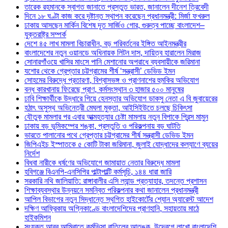
তারেক রহমানকে স্বাগত জানাতে প্রস্তুত ভারত, জানালেন দীনেশ ত্রিবেদী
দিনে ১৮ ঘণ্টা কাজ করে দৃষ্টান্ত স্থাপন করেছেন প্রধানমন্ত্রী: মির্জা ফখরুল
ঢাকায় আসছেন মার্কিন বিশেষ দূত সার্জিও গোর, গুরুত্ব পাচ্ছে বাংলাদেশ–
যুক্তরাষ্ট্র সম্পর্ক
দেশে ৪৫ লাখ মামলা বিচারাধীন, বড় পরিবর্তনের ইঙ্গিত আইনমন্ত্রীর
বাংলাদেশের নতুন ওয়ানডে অধিনায়ক লিটন দাস, দায়িত্ব হারালেন মিরাজ
সোনারগাঁওয়ে খাসির মাংসে পানি মেশানোর অপরাধে ব্যবসায়ীকে জরিমানা
যশোর থেকে গ্রেপ্তার চট্টগ্রামের শীর্ষ ‘সন্ত্রাসী’ ডেভিড ইমন
সোহমের বিরুদ্ধে প্রতারণা, বিশ্বাসভঙ্গ ও প্রাণনাশের হুমকির অভিযোগ
বন্ধ কারখানায় ফিরেছে প্রাণ, কর্মসংস্থান ৩ হাজার ৫০০ মানুষের
ঢাবি শিক্ষার্থীকে উদ্ধারে গিয়ে হেনস্তার অভিযোগ ডাকসু নেতা এ বি জুবায়েরের
হঠাৎ অসুস্থ অভিনেত্রী মেঘলা মুক্তা, আইসিইউতে চলছে চিকিৎসা
যৌতুক মামলার পর এবার আত্মহত্যার চেষ্টা মামলায় নতুন বিপাকে প্রিন্স মামুন
ঢাকায় বড় ভূমিকম্পের শঙ্কা, প্রস্তুতি ও পরিকল্পনায় বড় ঘাটতি
ভারতে পালানোর পথে গ্রেপ্তার চট্টগ্রামের শীর্ষ সন্ত্রাসী ডেভিড ইমন
জিপিএইচ ইস্পাতকে ৫ কোটি টাকা জরিমানা, জুলাই যোদ্ধাদের কল্যাণে ব্যয়ের
নির্দেশ
বিধবা নারীকে ধর্ষণের অভিযোগে জামায়াত নেতার বিরুদ্ধে মামলা
হবিগঞ্জে বিএনপি-এনসিপির পাল্টাপাল্টি কর্মসূচি, ১৪৪ ধারা জারি
সরকারি নথি জালিয়াতি: রাঙ্গাবালীর এসি ল্যান্ড প্রত্যাহার, তদন্তে প্রশাসন
শিক্ষাব্যবস্থার উন্নয়নে সমন্বিত পরিকল্পনার কথা জানালেন প্রধানমন্ত্রী
আপিল বিভাগের নতুন সিদ্ধান্তে স্থগিত হাইকোর্টের শ্যোন অ্যারেস্ট আদেশ
দক্ষিণ আফ্রিকায় অগ্নিকাণ্ডে বাংলাদেশিদের প্রাণহানি, সহায়তায় মাঠে
হাইকমিশন
সংযুক্ত আরব আমিরাতে কর্মভিসা বাতিলের আতঙ্ক, উদ্বেগে লাখো বাংলাদেশি