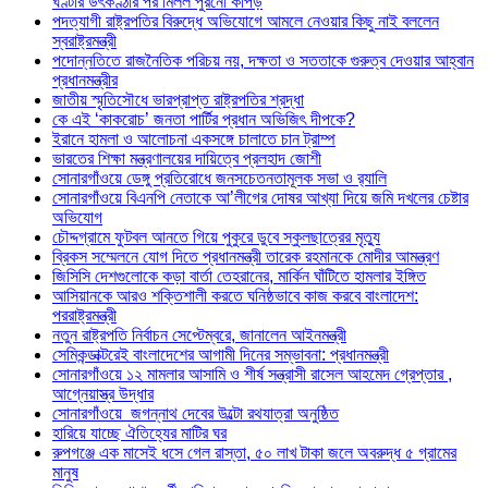
ঘণ্টার উৎকণ্ঠার পর মিলল পুরনো কাপড়
পদত্যাগী রাষ্ট্রপতির বিরুদ্ধে অভিযোগে আমলে নেওয়ার কিছু নাই বললেন
স্বরাষ্ট্রমন্ত্রী
পদোন্নতিতে রাজনৈতিক পরিচয় নয়, দক্ষতা ও সততাকে গুরুত্ব দেওয়ার আহ্বান
প্রধানমন্ত্রীর
জাতীয় স্মৃতিসৌধে ভারপ্রাপ্ত রাষ্ট্রপতির শ্রদ্ধা
কে এই ‘কাকরোচ’ জনতা পার্টির প্রধান অভিজিৎ দীপকে?
ইরানে হামলা ও আলোচনা একসঙ্গে চালাতে চান ট্রাম্প
ভারতের শিক্ষা মন্ত্রণালয়ের দায়িত্বে প্রলহাদ জোশী
সোনারগাঁওয়ে ডেঙ্গু প্রতিরোধে জনসচেতনতামূলক সভা ও র‍্যালি
সোনারগাঁওয়ে বিএনপি নেতাকে আ’লীগের দোষর আখ্যা দিয়ে জমি দখলের চেষ্টার
অভিযোগ
চৌদ্দগ্রামে ফুটবল আনতে গিয়ে পুকুরে ডুবে স্কুলছাত্রের মৃত্যু
ব্রিকস সম্মেলনে যোগ দিতে প্রধানমন্ত্রী তারেক রহমানকে মোদীর আমন্ত্রণ
জিসিসি দেশগুলোকে কড়া বার্তা তেহরানের, মার্কিন ঘাঁটিতে হামলার ইঙ্গিত
আসিয়ানকে আরও শক্তিশালী করতে ঘনিষ্ঠভাবে কাজ করবে বাংলাদেশ:
পররাষ্ট্রমন্ত্রী
নতুন রাষ্ট্রপতি নির্বাচন সেপ্টেম্বরে, জানালেন আইনমন্ত্রী
সেমিকন্ডাক্টরেই বাংলাদেশের আগামী দিনের সম্ভাবনা: প্রধানমন্ত্রী
সোনারগাঁওয়ে ১২ মামলার আসামি ও শীর্ষ সন্ত্রাসী রাসেল আহমেদ গ্রেপ্তার ,
আগ্নেয়াস্ত্র উদ্ধার
সোনারগাঁওয়ে জগন্নাথ দেবের উল্টো রথযাত্রা অনুষ্ঠিত
হারিয়ে যাচ্ছে ঐতিহ্যের মাটির ঘর
রুপগঞ্জে এক মাসেই ধসে গেল রাস্তা, ৫০ লাখ টাকা জলে অবরুদ্ধ ৫ গ্রামের
মানুষ