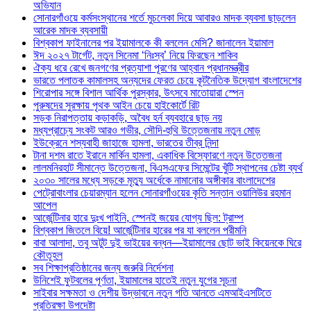
অভিযান
সোনারগাঁওয়ে কর্মসংস্থানের শর্তে মুচলেকা দিয়ে আবারও মাদক ব্যবসা ছাড়লেন
আরেক মাদক ব্যবসায়ী
বিশ্বকাপ ফাইনালের পর ইয়ামালকে কী বললেন মেসি? জানালেন ইয়ামাল
ঈদ ২০২৭ টার্গেট, নতুন সিনেমা ‘নিঃস্ব’ নিয়ে ফিরছেন শাকিব
ঐক্য ধরে রেখে জনগণের প্রত্যাশা পূরণের আহ্বান প্রধানমন্ত্রীর
ভারতে পলাতক কামালসহ অন্যদের ফেরত চেয়ে কূটনৈতিক উদ্যোগ বাংলাদেশের
শিরোপার সঙ্গে বিশাল আর্থিক পুরস্কার, উৎসবে মাতোয়ারা স্পেন
পুরুষদের সুরক্ষায় পৃথক আইন চেয়ে হাইকোর্টে রিট
সড়ক নিরাপত্তায় কড়াকড়ি, অবৈধ হর্ন ব্যবহারে ছাড় নয়
মধ্যপ্রাচ্যে সংকট আরও গভীর, সৌদি-হুথি উত্তেজনায় নতুন মোড়
ইউক্রেনে শস্যবাহী জাহাজে হামলা, ভারতের তীব্র নিন্দা
টানা দশম রাতে ইরানে মার্কিন হামলা, একাধিক বিস্ফোরণে নতুন উত্তেজনা
লালমনিরহাট সীমান্তে উত্তেজনা, বিএসএফের সিমেন্টের খুঁটি স্থাপনের চেষ্টা ব্যর্থ
২০৩০ সালের মধ্যে সড়কে মৃত্যু অর্ধেকে নামানোর অঙ্গীকার বাংলাদেশের
পেট্রোবাংলার চেয়ারম্যান হলেন সোনারগাঁওয়ের কৃতি সন্তান ওয়ালিউর রহমান
আপেল
আর্জেন্টিনার হারে দুঃখ পাইনি, স্পেনই জয়ের যোগ্য ছিল: ট্রাম্প
বিশ্বকাপ জিতলে বিয়ে! আর্জেন্টিনার হারের পর যা বললেন পরীমনি
বাবা আলাদা, তবু অটুট দুই ভাইয়ের বন্ধন—ইয়ামালের ছোট ভাই কিয়েনকে ঘিরে
কৌতূহল
সব শিক্ষাপ্রতিষ্ঠানের জন্য জরুরি নির্দেশনা
উনিশেই ফুটবলের পূর্ণতা, ইয়ামালের হাতেই নতুন যুগের সূচনা
সাইবার সক্ষমতা ও দেশীয় উদ্ভাবনে নতুন গতি আনতে এমআইএসটিতে
প্রতিরক্ষা উপদেষ্টা