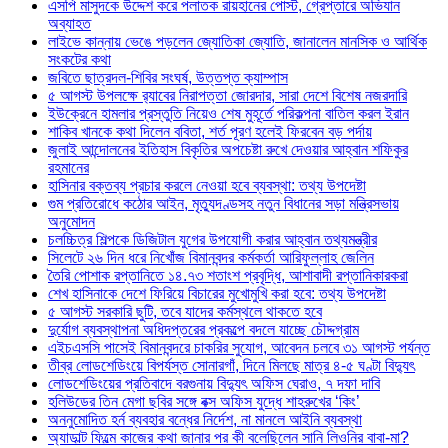
এসপি মাসুদকে উদ্দেশ করে পলাতক রায়হানের পোস্ট, গ্রেপ্তারে অভিযান
অব্যাহত
লাইভে কান্নায় ভেঙে পড়লেন জ্যোতিকা জ্যোতি, জানালেন মানসিক ও আর্থিক
সংকটের কথা
জবিতে ছাত্রদল-শিবির সংঘর্ষ, উত্তপ্ত ক্যাম্পাস
৫ আগস্ট উপলক্ষে র‌্যাবের নিরাপত্তা জোরদার, সারা দেশে বিশেষ নজরদারি
ইউক্রেনে হামলার প্রস্তুতি নিয়েও শেষ মুহূর্তে পরিকল্পনা বাতিল করল ইরান
শাকিব খানকে কথা দিলেন ববিতা, শর্ত পূরণ হলেই ফিরবেন বড় পর্দায়
জুলাই আন্দোলনের ইতিহাস বিকৃতির অপচেষ্টা রুখে দেওয়ার আহ্বান শফিকুর
রহমানের
হাসিনার বক্তব্য প্রচার করলে নেওয়া হবে ব্যবস্থা: তথ্য উপদেষ্টা
গুম প্রতিরোধে কঠোর আইন, মৃত্যুদণ্ডসহ নতুন বিধানের সড়া মন্ত্রিসভায়
অনুমোদন
চলচ্চিত্র শিল্পকে ডিজিটাল যুগের উপযোগী করার আহ্বান তথ্যমন্ত্রীর
সিলেটে ২৬ দিন ধরে নিখোঁজ বিমানবন্দর কর্মকর্তা আরিফুল্লাহ জেলিন
তৈরি পোশাক রপ্তানিতে ১৪.৭৩ শতাংশ প্রবৃদ্ধি, আশাবাদী রপ্তানিকারকরা
শেখ হাসিনাকে দেশে ফিরিয়ে বিচারের মুখোমুখি করা হবে: তথ্য উপদেষ্টা
৫ আগস্ট সরকারি ছুটি, তবে যাদের কর্মস্থলে থাকতে হবে
দুর্যোগ ব্যবস্থাপনা অধিদপ্তরের প্রকল্পে বদলে যাচ্ছে চৌদ্দগ্রাম
এইচএসসি পাসেই বিমানবন্দরে চাকরির সুযোগ, আবেদন চলবে ৩১ আগস্ট পর্যন্ত
তীব্র লোডশেডিংয়ে বিপর্যস্ত সোনারগাঁ, দিনে মিলছে মাত্র ৪-৫ ঘণ্টা বিদ্যুৎ
লোডশেডিংয়ের প্রতিবাদে বরগুনায় বিদ্যুৎ অফিস ঘেরাও, ৭ দফা দাবি
হলিউডের তিন মেগা ছবির সঙ্গে বক্স অফিস যুদ্ধে শাহরুখের ‘কিং’
অননুমোদিত হর্ন ব্যবহার বন্ধের নির্দেশ, না মানলে আইনি ব্যবস্থা
অ্যাডাল্ট ফিল্মে কাজের কথা জানার পর কী বলেছিলেন সানি লিওনির বাবা-মা?