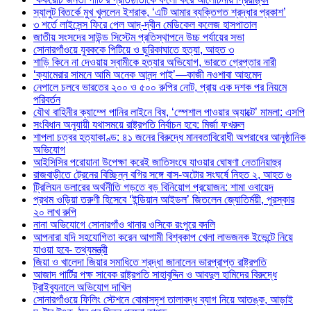
স্যালুট বিতর্কে মুখ খুললেন ইশরাক, ‘এটি আমার ব্যক্তিগত শ্রদ্ধার প্রকাশ’
৩ শর্তে লাইসেন্স ফিরে পেল আদ্-দ্বীন মেডিকেল কলেজ হাসপাতাল
জাতীয় সংসদের সাউন্ড সিস্টেম প্রতিস্থাপনে উচ্চ পর্যায়ের সভা
সোনারগাঁওয়ে যুবককে পিটিয়ে ও ছুরিকাঘাতে হত্যা, আহত ৩
শাড়ি কিনে না দেওয়ায় স্বামীকে হত্যার অভিযোগ, ভারতে গ্রেপ্তার নারী
‘ক্যামেরার সামনে আমি অনেক আনন্দ পাই’—কাজী নওশাবা আহমেদ
নেপালে চলবে ভারতের ২০০ ও ৫০০ রুপির নোট, প্রায় এক দশক পর নিয়মে
পরিবর্তন
যৌথ বাহিনীর ক্যাম্পে পানির লাইনে বিষ, ‘স্পেশাল পাওয়ার অ্যাক্টে’ মামলা: এসপি
সংবিধান অনুযায়ী যথাসময়ে রাষ্ট্রপতি নির্বাচন হবে: মির্জা ফখরুল
শাপলা চত্বর হত্যাকাণ্ড: ৪১ জনের বিরুদ্ধে মানবতাবিরোধী অপরাধের আনুষ্ঠানিক
অভিযোগ
আইসিসির পরোয়ানা উপেক্ষা করেই জাতিসংঘে যাওয়ার ঘোষণা নেতানিয়াহুর
রাজবাড়ীতে ট্রেনের বিচ্ছিন্ন বগির সঙ্গে বাস-অটোর সংঘর্ষে নিহত ২, আহত ৬
ট্রিলিয়ন ডলারের অর্থনীতি গড়তে বড় বিনিয়োগ প্রয়োজন: শামা ওবায়েদ
প্রথম ওড়িয়া তরুণী হিসেবে ‘ইন্ডিয়ান আইডল’ জিতলেন জ্যোতির্ময়ী, পুরস্কার
২০ লাখ রুপি
নানা অভিযোগে সোনারগাঁও থানার ওসিকে রংপুরে বদলি
আপনারা যদি সহযোগিতা করেন আগামী বিশ্বকাপ খেলা লাভজনক ইভেন্টে নিয়ে
যাওয়া হবে- তথ্যমন্ত্রী
জিয়া ও খালেদা জিয়ার সমাধিতে শ্রদ্ধা জানালেন ভারপ্রাপ্ত রাষ্ট্রপতি
আজাদ পার্টির পক্ষ সাবেক রাষ্ট্রপতি সাহাবুদ্দিন ও আবদুল হামিদের বিরুদ্ধে
ট্রাইব্যুনালে অভিযোগ দাখিল
সোনারগাঁওয়ে ফিলিং স্টেশনে বোমাসদৃশ তালাবদ্ধ ব্যাগ নিয়ে আতঙ্ক, আড়াই