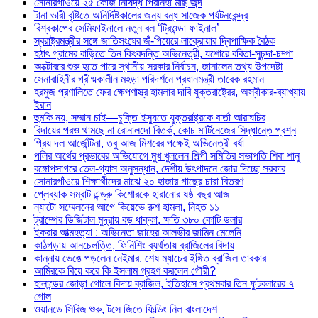
সোনারগাঁওয়ে ২৫ কেজি নিষিদ্ধ পিরানহা মাছ জব্দ
টানা ভারী বৃষ্টিতে অনির্দিষ্টকালের জন্য বন্ধ সাজেক পর্যটনকেন্দ্র
বিশ্বকাপের সেমিফাইনালে নতুন বল ‘ট্রিওন্ডা ফাইনাল’
স্বরাষ্ট্রমন্ত্রীর সঙ্গে জাতিসংঘের জঁ-পিয়েরে লাক্রোয়ার দ্বিপাক্ষিক বৈঠক
হঠাৎ গ্রামের বাড়িতে তিন কিংবদন্তি অভিনেত্রী, যশোরে ববিতা-সুচন্দা-চম্পা
অক্টোবরে শুরু হতে পারে স্থানীয় সরকার নির্বাচন, জানালেন তথ্য উপদেষ্টা
সেনাবাহিনীর গ্রীষ্মকালীন মহড়া পরিদর্শনে প্রধানমন্ত্রী তারেক রহমান
হরমুজ প্রণালিতে ফের ক্ষেপণাস্ত্র হামলার দাবি যুক্তরাষ্ট্রের, অস্বীকার-ব্যাখ্যায়
ইরান
হুমকি নয়, সম্মান চাই—চুক্তি ইস্যুতে যুক্তরাষ্ট্রকে বার্তা আরাঘচির
বিদায়ের পরও থামছে না রোনালদো বিতর্ক, কোচ মার্টিনেজের সিদ্ধান্তে প্রশ্ন
প্রিয় দল আর্জেন্টিনা, তবু আজ মিশরের পক্ষেই অভিনেত্রী বর্ষা
পলির অর্থের প্রভাবের অভিযোগে মুখ খুললেন শিল্পী সমিতির সভাপতি শিবা শানু
বঙ্গোপসাগরে তেল-গ্যাস অনুসন্ধান, দেশীয় উৎপাদনে জোর দিচ্ছে সরকার
সোনারগাঁওয়ে শিক্ষার্থীদের মাঝে ২০ হাজার গাছের চারা বিতরণ
প্লেব্যাক সম্রাট এন্ড্রু কিশোরকে হারানোর ষষ্ঠ বছর আজ
ন্যাটো সম্মেলনের আগে কিয়েভে রুশ হামলা, নিহত ১১
ট্রাম্পের ডিজিটাল মুদ্রায় বড় ধাক্কা, ক্ষতি ৩৮০ কোটি ডলার
ইকরার আত্মহত্যা : অভিনেতা জাহের আলভীর জামিন মেলেনি
কাঠগড়ায় আনচেলত্তি, ফিনিশিং ব্যর্থতায় ব্রাজিলের বিদায়
কান্নায় ভেঙে পড়লেন নেইমার, শেষ ম্যাচের ইঙ্গিত ব্রাজিল তারকার
আমিরকে বিয়ে করে কি ইসলাম গ্রহণ করলেন গৌরী?
হালান্ডের জোড়া গোলে বিদায় ব্রাজিল, ইতিহাসে প্রথমবার তিন ফুটবলারের ৭
গোল
ওয়ানডে সিরিজ শুরু, টসে জিতে ফিল্ডিং নিল বাংলাদেশ