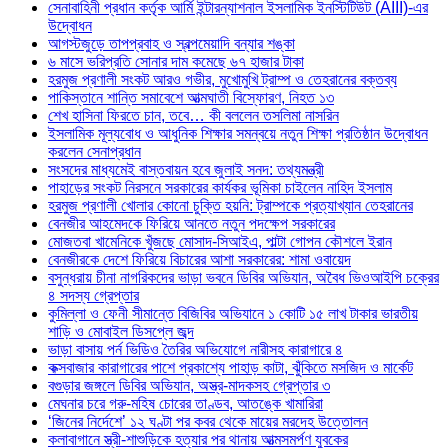
সেনাবাহিনী প্রধান কর্তৃক আর্মি ইন্টারন্যাশনাল ইসলামিক ইনস্টিটিউট (AIII)-এর
উদ্বোধন
আগস্টজুড়ে তাপপ্রবাহ ও স্বল্পমেয়াদি বন্যার শঙ্কা
৬ মাসে ভরিপ্রতি সোনার দাম কমেছে ৬৭ হাজার টাকা
হরমুজ প্রণালী সংকট আরও গভীর, মুখোমুখি ট্রাম্প ও তেহরানের বক্তব্য
পাকিস্তানে শান্তি সমাবেশে আত্মঘাতী বিস্ফোরণ, নিহত ১৩
শেখ হাসিনা ফিরতে চান, তবে… কী বললেন তসলিমা নাসরিন
ইসলামিক মূল্যবোধ ও আধুনিক শিক্ষার সমন্বয়ে নতুন শিক্ষা প্রতিষ্ঠান উদ্বোধন
করলেন সেনাপ্রধান
সংসদের মাধ্যমেই বাস্তবায়ন হবে জুলাই সনদ: তথ্যমন্ত্রী
পাহাড়ের সংকট নিরসনে সরকারের কার্যকর ভূমিকা চাইলেন নাহিদ ইসলাম
হরমুজ প্রণালী খোলার কোনো চুক্তি হয়নি: ট্রাম্পকে প্রত্যাখ্যান তেহরানের
বেনজীর আহমেদকে ফিরিয়ে আনতে নতুন পদক্ষেপ সরকারের
মোজতবা খামেনিকে খুঁজছে মোসাদ-সিআইএ, পাল্টা গোপন কৌশলে ইরান
বেনজীরকে দেশে ফিরিয়ে বিচারের আশা সরকারের: শামা ওবায়েদ
বসুন্ধরায় চীনা নাগরিকদের ভাড়া ভবনে ডিবির অভিযান, অবৈধ ভিওআইপি চক্রের
৪ সদস্য গ্রেপ্তার
কুমিল্লা ও ফেনী সীমান্তে বিজিবির অভিযানে ১ কোটি ১৫ লাখ টাকার ভারতীয়
শাড়ি ও মোবাইল ডিসপ্লে জব্দ
ভাড়া বাসায় পর্ন ভিডিও তৈরির অভিযোগে নারীসহ কারাগারে ৪
কক্সবাজার কারাগারের পাশে প্রকাশ্যে পাহাড় কাটা, ঝুঁকিতে মসজিদ ও মার্কেট
বগুড়ার জঙ্গলে ডিবির অভিযান, অস্ত্র-মাদকসহ গ্রেপ্তার ৩
মেঘনার চরে গরু-মহিষ চোরের তাণ্ডব, আতঙ্কে খামারিরা
‘জিনের নির্দেশে’ ১২ ঘণ্টা পর কবর থেকে মায়ের মরদেহ উত্তোলন
কলাবাগানে স্ত্রী-শাশুড়িকে হত্যার পর থানায় আত্মসমর্পণ যুবকের