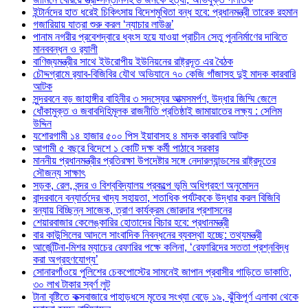
ইন্টার্নদের হাত ধরেই চিকিৎসায় বিদেশমুখিতা বন্ধ হবে: প্রধানমন্ত্রী তারেক রহমান
গজারিয়ায় যাত্রা শুরু করল ‘ন্যাচার লাউঞ্জ’
পানাম নগরীর প্রবেশদ্বারে ধ্বংস হয়ে যাওয়া প্রাচীন সেতু পুননির্মাণের দাবিতে
মানববন্ধন ও র‌্যালী
বাণিজ্যমন্ত্রীর সাথে ইউরোপীয় ইউনিয়নের রাষ্ট্রদূত এর বৈঠক
চৌদ্দগ্রামে র‌্যাব-বিজিবির যৌথ অভিযানে ৭০ কেজি গাঁজাসহ দুই মাদক কারবারি
আটক
সুন্দরবনে বড় জাহাঙ্গীর বাহিনীর ৩ সদস্যের আত্মসমর্পণ, উদ্ধার জিম্মি জেলে
ধোঁকামুক্ত ও জবাবদিহিমূলক রাজনীতি প্রতিষ্ঠাই জামায়াতের লক্ষ্য : সেলিম
উদ্দিন
যশোরগামী ১৪ হাজার ৫০০ পিস ইয়াবাসহ ৪ মাদক কারবারি আটক
আগামী ৫ বছরে বিদেশে ১ কোটি দক্ষ কর্মী পাঠাবে সরকার
মাননীয় প্রধানমন্ত্রীর প্রতিরক্ষা উপদেষ্টার সঙ্গে নেদারল্যান্ডসের রাষ্ট্রদূতের
সৌজন্য সাক্ষাৎ
সড়ক, রেল, বন্দর ও বিশ্ববিদ্যালয় প্রকল্পে ভূমি অধিগ্রহণ অনুমোদন
বান্দরবানে বন্যার্তদের খাদ্য সহায়তা, শতাধিক পর্যটককে উদ্ধার করল বিজিবি
বন্যায় বিচ্ছিন্ন সাজেক, ত্রাণ কার্যক্রম জোরদার প্রশাসনের
শেয়ারবাজার কেলেঙ্কারির হোতাদের বিচার হবে: প্রধানমন্ত্রী
বার কাউন্সিলের আদলে সাংবাদিক নিবন্ধনের ব্যবস্থা হচ্ছে: তথ্যমন্ত্রী
আর্জেন্টিনা-মিশর ম্যাচের রেফারির পক্ষে কলিনা, ‘রেফারিদের সততা প্রশ্নবিদ্ধ
করা অগ্রহণযোগ্য’
সোনারগাঁওয়ে পুলিশের চেকপোস্টের সামনেই জাপান প্রবাসীর গাড়িতে ডাকাতি,
৩০ লাখ টাকার স্বর্ণ লুট
টানা বৃষ্টিতে কক্সবাজারে পাহাড়ধসে মৃতের সংখ্যা বেড়ে ১৯, ঝুঁকিপূর্ণ এলাকা থেকে