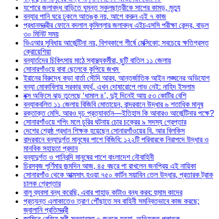
যশোরে জলাবদ্ধ বাড়িতে ঘুমন্ত স্কুলছাত্রীকে সাপের কামড়, মৃত্যু
বন্যার পানি ঘরে ঢুকলে আতঙ্ক নয়, আগে করুন এই ৭ কাজ
প্রধানমন্ত্রীর ফোনে বদলাল কুমিল্লার জলাবদ্ধ এইচএসসি পরীক্ষা কেন্দ্র, বাড়ল
৩০ মিনিট সময়
ভিএআর সুবিধায় আর্জেন্টিনা নয়, বিশ্বকাপে শীর্ষে মেক্সিকো; সবচেয়ে ক্ষতিগ্রস্ত
ক্রোয়েশিয়া
বন্যার্তদের চিকিৎসায় মাঠে স্বাস্থ্যকর্মীরা, ছুটি বাতিল ১১ জেলায়
সোনারগাঁওয়ে বাবা ছেলেকে কুপিয়ে জখম
ইরানের বিরুদ্ধে কড়া বার্তা সৌদি আরব, আন্তর্জাতিক আইন লঙ্ঘনের অভিযোগ
বন্যা মোকাবিলায় সরকার ব্যর্থ, এখন দোষারোপে লাভ নেই: নাহিদ ইসলাম
বক্স অফিসে ঝড় তুলেছে ‘ধামাল ৪’, দুই দিনেই আয় ৫৩ কোটির বেশি
বন্যাকবলিত ১১ জেলায় বিজিবি মোতায়েন, বান্দরবানে উদ্ধার ৬ শতাধিক মানুষ
রক্তাক্ত মেসি, আরও দৃঢ় প্রত্যাবর্তন—ইতিহাস কি আবারও আর্জেন্টিনার পক্ষে?
সোনারগাঁওয়ে শপিং মলে চুরির ঘটনায় চোর চক্রের ৯ সদস্য গ্রেপ্তার
দেশের শ্রেষ্ঠ প্রধান শিক্ষক হয়েছেন সোনারগাঁওয়ের বি. আর বিলকিস
বান্দরবানে বন্যাদুর্গত মানুষের পাশে বিজিবি: ১২২টি পরিবারকে নিরাপদে উদ্ধার ও
মানবিক সহায়তা প্রদান
বন্যাদুর্গত ও পানিবন্দি মানুষের পাশে বাংলাদেশ নৌবাহিনী
চিরসবুজ পূর্ণিমার জন্মদিন আজ, ৪৫ বছরে পা রাখলেন জনপ্রিয় এই নায়িকা
সোনারগাঁও থেকে আত্মসাৎ হওয়া ৭৫০ কার্টন সয়াবিন তেল উদ্ধার, প্রতারক ট্রাক
চালক গ্রেপ্তার
বালু ব্যবসা বন্ধ করেছি, এবার পাহাড় কাটাও বন্ধ করব: হুমাম কাদের
প্রত্যন্ত এলাকাতেও ত্রাণ পৌঁছাতে সব বাহিনী সমন্বিতভাবে কাজ করছে:
জ্বালানি প্রতিমন্ত্রী
জামিনে বেরিয়ে স্ত্রী-সন্তানসহ ৬ জনকে হত্যা, অভিযুক্ত পলাতক