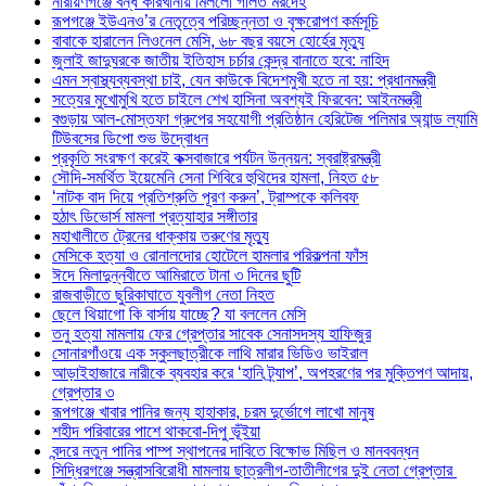
নারায়ণগঞ্জে বন্ধ কারখানায় মিললো গলিত মরদেহ
রূপগঞ্জে ইউএনও’র নেতৃত্বে পরিচ্ছন্নতা ও বৃক্ষরোপণ কর্মসূচি
বাবাকে হারালেন লিওনেল মেসি, ৬৮ বছর বয়সে হোর্হের মৃত্যু
জুলাই জাদুঘরকে জাতীয় ইতিহাস চর্চার কেন্দ্র বানাতে হবে: নাহিদ
এমন স্বাস্থ্যব্যবস্থা চাই, যেন কাউকে বিদেশমুখী হতে না হয়: প্রধানমন্ত্রী
সত্যের মুখোমুখি হতে চাইলে শেখ হাসিনা অবশ্যই ফিরবেন: আইনমন্ত্রী
বগুড়ায় আল-মোস্তফা গ্রুপের সহযোগী প্রতিষ্ঠান হেরিটেজ পলিমার অ্যান্ড ল্যামি
টিউবসের ডিপো শুভ উদ্বোধন
প্রকৃতি সংরক্ষণ করেই কক্সবাজারে পর্যটন উন্নয়ন: স্বরাষ্ট্রমন্ত্রী
সৌদি-সমর্থিত ইয়েমেনি সেনা শিবিরে হুথিদের হামলা, নিহত ৫৮
‘নাটক বাদ দিয়ে প্রতিশ্রুতি পূরণ করুন’, ট্রাম্পকে কলিবফ
হঠাৎ ডিভোর্স মামলা প্রত্যাহার সঙ্গীতার
মহাখালীতে ট্রেনের ধাক্কায় তরুণের মৃত্যু
মেসিকে হত্যা ও রোনালদোর হোটেলে হামলার পরিকল্পনা ফাঁস
ঈদে মিলাদুন্নবীতে আমিরাতে টানা ৩ দিনের ছুটি
রাজবাড়ীতে ছুরিকাঘাতে যুবলীগ নেতা নিহত
ছেলে থিয়াগো কি বার্সায় যাচ্ছে? যা বললেন মেসি
তনু হত্যা মামলায় ফের গ্রেপ্তার সাবেক সেনাসদস্য হাফিজুর
সোনারগাঁওয়ে এক স্কুলছাত্রীকে লাথি মারার ভিডিও ভাইরাল
আড়াইহাজারে নারীকে ব্যবহার করে ‘হানি ট্র্যাপ’, অপহরণের পর মুক্তিপণ আদায়,
গ্রেপ্তার ৩
রূপগঞ্জে খাবার পানির জন্য হাহাকার, চরম দুর্ভোগে লাখো মানুষ
শহীদ পরিবারের পাশে থাকবো-দিপু ভূঁইয়া
বন্দরে নতুন পানির পাম্প স্থাপনের দাবিতে বিক্ষোভ মিছিল ও মানববন্ধন
সিদ্ধিরগঞ্জে সন্ত্রাসবিরোধী মামলায় ছাত্রলীগ-তাতীলীগের দুই নেতা গ্রেপ্তার ‎