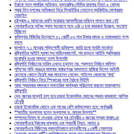
ইরাকে নতুন সামরিক অভিযান, যুক্তরাষ্ট্র-সৌদির হামলায় নিহত ৮ যোদ্ধা
প্রায় তিন দশকের অভিজ্ঞতা নিয়ে সিআইডির নেতৃত্বে ব্যারিস্টার মোশাররফ
হোছাইন
চট্টগ্রাম-২ আসনের এমপি সরোয়ার আলমগীরের দায়িত্ব পালনে বাধা নেই
সোনারগাঁওয়ে অবৈধ গ্যাস সংযোগে গড়ে ওঠা ৩ চুনা কারখানা উচ্ছেদ, সংযোগ
বিচ্ছিন্ন
কুমিল্লায় বিজিবির উদ্যোগে ৫১ কোটি ৮৩ লাখ টাকার মাদক ও তামাকজাত পণ্য
ধ্বংস
জাপানে ৭.১ মাত্রার শক্তিশালী ভূমিকম্প, জারি হলো সুনামি সতর্কতা
রাষ্ট্রপতির আইনি সুরক্ষা শুধু দায়িত্বকালেই, পদ ছাড়লে আইনি প্রক্রিয়ার
মুখোমুখি হওয়া সম্ভব: তথ্য উপদেষ্টা
রাষ্ট্রপতি নির্বাচনের তারিখ এখনও চূড়ান্ত নয়, প্রস্তুত নির্বাচন কমিশন
পুলিশের গাড়ি ভাঙচুর মামলায় নারায়ণগঞ্জ আদালতে হাজিরা দিলেন আইভী
ছেলেকে কোলে নিয়েই মঞ্চ মাতালেন নোবেল, গাইলেন জেমসের ‘বাবা’
রাষ্ট্রপতি নির্বাচন নিয়ে স্পিকারের সঙ্গে বৈঠকে সিইসি
আজ প্রথমবার বঙ্গভবনে দাফতরিক কার্যক্রম পরিচালনা করবেন ভারপ্রাপ্ত
রাষ্ট্রপতি
দেড় বছরের মধ্যেই চালু হবে চায়না ইকোনমিক জোনের প্রথম কারখানা: আশিক
চৌধুরী
চায়না ইকোনমিক জোনে এক লাখের বেশি কর্মসংস্থান হবে: অর্থমন্ত্রী
**জাতীয় অধ্যাপক হলেন অধ্যাপক ড. মাহবুব উল্লাহ**
সম্পদের হিসাব না দেওয়ায় এসকে সুর চৌধুরীর ৩ বছরের সশ্রম কারাদণ্ড
সোনারগাঁওয়ে ট্রাকের ধাক্কায় এক পথচারী নিহত, আহত ৪
সোনারগাঁওয়ে মিছিলের প্রস্তুতিকালে ছাত্রলীগের ১২কর্মী গ্রেপ্তার
‘ককরোচ জনতা পার্টি’র প্রতিষ্ঠাতাকে ফলো করে আলোচনায় প্রিয়াঙ্কা