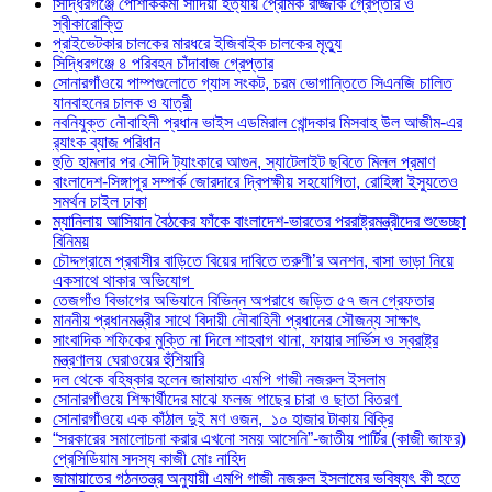
সিদ্ধিরগঞ্জে পোশাককর্মী সাদিয়া হত্যায় প্রেমিক রাজ্জাক গ্রেপ্তার ও
স্বীকারোক্তি
প্রাইভেটকার চালকের মারধরে ইজিবাইক চালকের মৃত্যু
সিদ্ধিরগঞ্জে ৪ পরিবহন চাঁদাবাজ গ্রেপ্তার
সোনারগাঁওয়ে পাম্পগুলোতে গ্যাস সংকট, চরম ভোগান্তিতে সিএনজি চালিত
যানবাহনের চালক ও যাত্রী
নবনিযুক্ত নৌবাহিনী প্রধান ভাইস এডমিরাল খোন্দকার মিসবাহ উল আজীম-এর
র‍্যাংক ব্যাজ পরিধান
হুতি হামলার পর সৌদি ট্যাংকারে আগুন, স্যাটেলাইট ছবিতে মিলল প্রমাণ
বাংলাদেশ-সিঙ্গাপুর সম্পর্ক জোরদারে দ্বিপক্ষীয় সহযোগিতা, রোহিঙ্গা ইস্যুতেও
সমর্থন চাইল ঢাকা
ম্যানিলায় আসিয়ান বৈঠকের ফাঁকে বাংলাদেশ-ভারতের পররাষ্ট্রমন্ত্রীদের শুভেচ্ছা
বিনিময়
চৌদ্দগ্রামে প্রবাসীর বাড়িতে বিয়ের দাবিতে তরুণী’র অনশন, বাসা ভাড়া নিয়ে
একসাথে থাকার অভিযোগ
তেজগাঁও বিভাগের অভিযানে বিভিন্ন অপরাধে জড়িত ৫৭ জন গ্রেফতার
মাননীয় প্রধানমন্ত্রীর সাথে বিদায়ী নৌবাহিনী প্রধানের সৌজন্য সাক্ষাৎ
সাংবাদিক শফিকের মুক্তি না দিলে শাহবাগ থানা, ফায়ার সার্ভিস ও স্বরাষ্ট্র
মন্ত্রণালয় ঘেরাওয়ের হুঁশিয়ারি
দল থেকে বহিষ্কার হলেন জামায়াত এমপি গাজী নজরুল ইসলাম
সোনারগাঁওয়ে শিক্ষার্থীদের মাঝে ফলজ গাছের চারা ও ছাতা বিতরণ ​
সোনারগাঁওয়ে এক কাঁঠাল দুই মণ ওজন, ১০ হাজার টাকায় বিক্রি
“সরকারের সমালোচনা করার এখনো সময় আসেনি”-জাতীয় পার্টির (কাজী জাফর)
প্রেসিডিয়াম সদস্য কাজী মোঃ নাহিদ
জামায়াতের গঠনতন্ত্র অনুযায়ী এমপি গাজী নজরুল ইসলামের ভবিষ্যৎ কী হতে