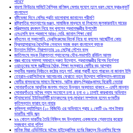
পারে?
বায়লা ফিউচার সামিটে বৈশ্বিক বাণিজ্য মেলার সুযোগ তুলে ধরল মেসে ফ্রাঙ্কফুর্ট
বাংলাদেশ
বৃষ্টিভেজা দিনে মেসির প্রতি ভালোবাসা জানালেন পরীমণি
রাষ্ট্রপতির পদত্যাগের গুঞ্জন, সামাজিক মাধ্যমে যা লিখলেন জুলকারনাইন সায়ের
মন্ত্রিসভায় রদবদল নিয়ে মুখ খুললেন প্রধানমন্ত্রীর উপদেষ্টা
এসএসসি ফল প্রকাশে আরও দেরি, জানাল শিক্ষা বোর্ড
কাঁদলেন না স্কালোনি, ড্রেসিংরুমের বিতর্ক নিয়ে যা বললেন আর্জেন্টিনা কোচ
ফ্রিল্যান্সারদের বৈদেশিক লেনদেন সহজ করল বাংলাদেশ ব্যাংক
উত্তাল দিল্লি, নিরাপত্তায় ১৬ মেট্রো স্টেশন বন্ধ
জাতিসংঘে সড়ক নিরাপত্তা প্যানেলের যৌথ-সভাপতি রবিউল আলম
বস্ত্র খাতের সমস্যা সমাধানে দ্রুত উদ্যোগ, প্রধানমন্ত্রীর বিশেষ নির্দেশনা
ওয়াংচুকের সঙ্গে মন্ত্রীদের বৈঠক, শিক্ষা সংস্কারে মোদীর বড় আশ্বাস
স্থানীয় সরকার নির্বাচনে কঠোর নতুন শর্ত, কারা প্রার্থী হতে পারবেন না জানাল ইসি
তেহরান-ওয়াশিংটনকে আলোচনায় ফেরাতে নতুন উদ্যোগ পাকিস্তান-কাতারের
মোদীর বাসভবনের সামনে বিক্ষোভ, আটক রাহুল-প্রিয়াঙ্কাসহ বিরোধী নেতারা
সোনারগাঁওকে আধুনিক জনপদ গড়তে উন্নয়ন অব্যাহত থাকবে – এমপি মান্নান
সোনারগাঁওয়ে অবৈধ গ্যাস সংযোগে চলা ৪ চুনা ও ১ ঢালাই কারখানায় অভিযান
স্ট্যামফোর্ড ইউনিভার্সিটি ছাত্রদলের যুগ্ম-সাধারণ সম্পাদক হলেন গুণবতীর
কৃতিসন্তান ফারাহ তুন নাহার
কুমিল্লা ব্যাটালিয়ন (১০ বিজিবি) এর অভিযানে প্রায় ২ কোটি ৩৯ লাখ টাকার
ভারতীয় শাড়ি জব্দ
৯৯ বোতল ভারতীয় তৈরি নিষিদ্ধ মদ উদ্ধারসহ একজনকে গ্রেফতার করেছে
সবুজবাগ থানা পুলিশ
মানিক মিয়া এভিনিউয়ে অবৈধ হাইড্রোলিক হর্নের বিরুদ্ধে ডিএমপির বিশেষ