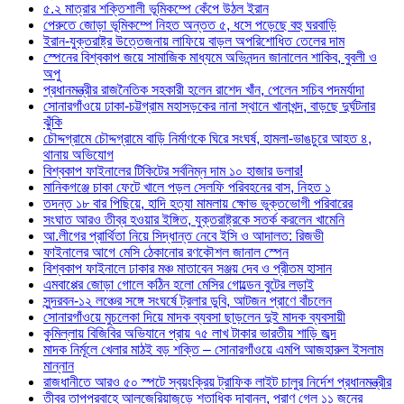
৫.২ মাত্রার শক্তিশালী ভূমিকম্পে কেঁপে উঠল ইরান
পেরুতে জোড়া ভূমিকম্পে নিহত অন্তত ৫, ধসে পড়েছে বহু ঘরবাড়ি
ইরান-যুক্তরাষ্ট্র উত্তেজনায় লাফিয়ে বাড়ল অপরিশোধিত তেলের দাম
স্পেনের বিশ্বকাপ জয়ে সামাজিক মাধ্যমে অভিনন্দন জানালেন শাকিব, বুবলী ও
অপু
প্রধানমন্ত্রীর রাজনৈতিক সহকারী হলেন রাশেদ খাঁন, পেলেন সচিব পদমর্যাদা
সোনারগাঁওয়ে ঢাকা-চট্টগ্রাম মহাসড়কের নানা স্থানে খানাখন্দ, বাড়ছে দুর্ঘটনার
ঝুঁকি
চৌদ্দগ্রামে চৌদ্দগ্রামে বাড়ি নির্মাণকে ঘিরে সংঘর্ষ, হামলা-ভাঙচুরে আহত ৪,
থানায় অভিযোগ
বিশ্বকাপ ফাইনালের টিকিটের সর্বনিম্ন দাম ১০ হাজার ডলার!
মানিকগঞ্জে চাকা ফেটে খালে পড়ল সেলফি পরিবহনের বাস, নিহত ১
তদন্ত ১৮ বার পিছিয়ে, হাদি হত্যা মামলায় ক্ষোভ ভুক্তভোগী পরিবারের
সংঘাত আরও তীব্র হওয়ার ইঙ্গিত, যুক্তরাষ্ট্রকে সতর্ক করলেন খামেনি
আ.লীগের প্রার্থিতা নিয়ে সিদ্ধান্ত নেবে ইসি ও আদালত: রিজভী
ফাইনালের আগে মেসি ঠেকানোর রণকৌশল জানাল স্পেন
বিশ্বকাপ ফাইনালে ঢাকার মঞ্চ মাতাবেন সঞ্জয় দেব ও প্রীতম হাসান
এমবাপ্পের জোড়া গোলে কঠিন হলো মেসির গোল্ডেন বুটের লড়াই
সুন্দরবন-১২ লঞ্চের সঙ্গে সংঘর্ষে ট্রলার ডুবি, আটজন প্রাণে বাঁচলেন
সোনারগাঁওয়ে মুচলেকা দিয়ে মাদক ব্যবসা ছাড়লেন দুই মাদক ব্যবসায়ী
কুমিল্লায় বিজিবির অভিযানে প্রায় ৭৫ লাখ টাকার ভারতীয় শাড়ি জব্দ
মাদক নির্মূলে খেলার মাঠই বড় শক্তি – সোনারগাঁওয়ে এমপি আজহারুল ইসলাম
মান্নান
রাজধানীতে আরও ৫০ স্পটে স্বয়ংক্রিয় ট্রাফিক লাইট চালুর নির্দেশ প্রধানমন্ত্রীর
তীব্র তাপপ্রবাহে আলজেরিয়াজুড়ে শতাধিক দাবানল, প্রাণ গেল ১১ জনের