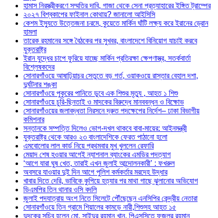
হামাস নিরস্ত্রীকরণে সম্মতির দাবি, গাজা থেকে সেনা প্রত্যাহারের ইঙ্গিত ট্রাম্পের
২০২৭ বিশ্বকাপের ফাইনাল কোথায়? জানালো আইসিসি
কেশম ইস্যুতে উত্তেজনা চরমে, কুয়েতে মার্কিন ঘাঁটি লক্ষ্য করে ইরানের ড্রোন
হামলা
তারেক রহমানের সঙ্গে বৈঠকের পর সুখবর, বাংলাদেশে বিনিয়োগ যাচাই করবে
যুক্তরাষ্ট্র
ইরান যুদ্ধের চাপে ফুরিয়ে যাচ্ছে মার্কিন প্রতিরক্ষা ক্ষেপণাস্ত্র, সতর্কবার্তা
বিশ্লেষকদের
সোনারগাঁওয়ে আষাঢ়িয়াচর সেতুতে বড় গর্ত, ওয়াকওয়ে রাস্তার বেহাল দশা,
দুর্ঘটনার শঙ্কা
সোনারগাঁওয়ে পুকুরের পানিতে ডুবে এক শিশুর মৃত্যু , আহত ১ শিশু
সোনারগাঁওয়ে চুরি-ছিনতাই ও মাদকের বিরুদ্ধে মানববন্ধন ও বিক্ষোভ
সোনারগাঁওয়ের জলাবদ্ধতা নিরসনে দ্রুত পদক্ষেপের নির্দেশ– ঢাকা বিভাগীয়
কমিশনার
সন্তানকে সম্পত্তি দিলেও ভোগ-দখল থাকবে বাবা-মায়ের: আইনমন্ত্রী
যুক্তরাষ্ট্র থেকে আরও ২৩ বাংলাদেশিকে ফেরত পাঠানো হলো
এমবোলোর লাল কার্ড নিয়ে প্রথমবার মুখ খুললেন রেফারি
মেয়াদ শেষ হওয়ার আগেই ন্যাশনাল ব্যাংকের এমডির পদত্যাগ
‘আগে যারা ঘুষ খেত, তারাই এখন জুলাই আন্দোলনকারী’ : ফখরুল
অবসরে যাওয়ার দুই দিন আগে পুলিশ কর্মকর্তার মরদেহ উদ্ধার
খাবার দিতে দেরি, ভাবিকে কুপিয়ে হত্যার পর মাথা গাছে ঝুলানোর অভিযোগ
ডিএমপির তিন থানার ওসি বদলি
জুলাই পদযাত্রায় অংশ নিতে সিলেটে পৌঁছেছেন এনসিপির কেন্দ্রীয় নেতারা
সোনারগাঁওয়ে তিন গ্রামে শিয়ালের কামড়ে নারী,শিশুসহ আহত ১৫
দুদকের সচিব হলেন মো. সাইদুর রহমান খান, পিএসসিতে ফজলুর রহমান