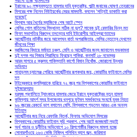
সরানো হচ্ছে বাসিন্দাদের
ইরানের ৯০ লক্ষ্যবস্তুতে হামলার দাবি যুক্তরাষ্ট্র, পাল্টা জবাবের ঘোষণা তেহরানের
মিশরের পক্ষ নিলেন নিউইয়র্কের মেয়র মামদানী, বললেন ‘সত্যিই ডাকাতি করা
হয়েছে!’
বিশ্বাস আর ধৈর্যের ম্যাজিকে শেষ আটে স্পেন
মেসির গোল বাতিলের সিদ্ধান্ত সঠিক না ভুল? সাবেক দুই রেফারির ভিন্ন মত
ফিফা সভাপতির বিরুদ্ধে তদন্তের দাবি ইউরোপীয় আইনপ্রণেতাদের
আর্জেন্টিনার নাটকীয় জয়ে আবেগঘন বার্তা অপরাজিতার, মেসির নেতৃত্বে দেখলেন
জীবনের শিক্ষা
ব্রাজিলের বিদায়ে মর্মাহত চঞ্চল, মেসি ও আর্জেন্টিনার জন্য জানালেন শুভকামনা
দুই দশক পর গিজার পিরামিডে ফিরছেন শাকিরা, কনসার্ট ২৮ নভেম্বর
আরব সাগরে ৫ ক্রুসহ পাকিস্তানি কার্গো বিমান নিখোঁজ, জোরালো উদ্ধার
অভিযান
পাহাড়সম চ্যালেঞ্জ পেরিয়ে আর্জেন্টিনার রূপকথার জয়, কোয়ার্টার ফাইনালে মেসির
দল
টাইব্রেকারে কলম্বিয়াকে হারিয়ে ৭২ বছর পর বিশ্বকাপের কোয়ার্টার ফাইনালে
সুইজারল্যান্ড
হরমুজ প্রণালিতে ট্যাংকারে হামলার জেরে ইরানে যুক্তরাষ্ট্রের নতুন হামলা
কুমিল্লায় আদর্শ সদর উপজেলার ধনপুরে ফুটবল সমর্থকদের সংঘর্ষে যুবক নিহত
৯৬ বছরের রেকর্ডে ভাগ বসালেন মেসি, বিশ্বকাপে গড়লেন আরও এক অনন্য
ইতিহাস
আর্জেন্টিনার জয় নিয়ে রেফারিং বিতর্ক, ফিফায় অভিযোগ মিসরের
বিশ্বকাপের কোয়ার্টার ফাইনাল সূচি প্রকাশ, শেষ আটে জমজমাট লড়াই
অর্থ পাচার ও দুর্নীতির অভিযোগে ১০ শিল্পগোষ্ঠীর বিরুদ্ধে মামলা হচ্ছে
সোনারগাঁওয়ে ২৬৩ কেজি নিষিদ্ধ পলিথিন ব্যাগ জব্দ, জরিমানা