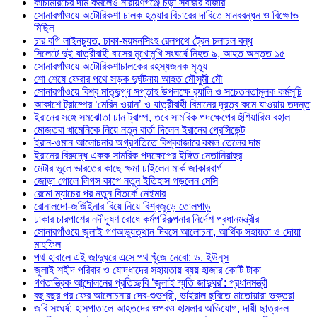
কাঁচামরিচের দাম কমলেও নারায়ণগঞ্জে চড়া সবজির বাজার
সোনারগাঁওয়ে অটোরিকশা চালক হত্যার বিচারের দাবিতে মানববন্ধন ও বিক্ষোভ
মিছিল
চার বগি লাইনচ্যুত, ঢাকা-ময়মনসিংহ রেলপথে ট্রেন চলাচল বন্ধ
সিলেটে দুই যাত্রীবাহী বাসের মুখোমুখি সংঘর্ষে নিহত ৯, আহত অন্তত ১৫
সোনারগাঁওয়ে অটোরিকশাচালকের রহস্যজনক মৃত্যু
শো শেষে ফেরার পথে সড়ক দুর্ঘটনায় আহত মৌসুমী মৌ
সোনারগাঁওয়ে বিশ্ব মাতৃদুগ্ধ সপ্তাহ উপলক্ষে র‍্যালি ও সচেতনতামূলক কর্মসূচি
আকাশে ট্রাম্পের ‘মেরিন ওয়ান’ ও যাত্রীবাহী বিমানের দূরত্ব কমে যাওয়ায় তদন্ত
ইরানের সঙ্গে সমঝোতা চান ট্রাম্প, তবে সামরিক পদক্ষেপের হুঁশিয়ারিও বহাল
মোজতবা খামেনিকে নিয়ে নতুন বার্তা দিলেন ইরানের প্রেসিডেন্ট
ইরান-ওমান আলোচনার অগ্রগতিতে বিশ্ববাজারে কমল তেলের দাম
ইরানের বিরুদ্ধে একক সামরিক পদক্ষেপের ইঙ্গিত নেতানিয়াহুর
মেটার ভুলে ভারতের কাছে ক্ষমা চাইলেন মার্ক জাকারবার্গ
জোড়া গোলে লিগস কাপে নতুন ইতিহাস গড়লেন মেসি
রেমো ম্যাচের পর নতুন বিতর্কে নেইমার
রোনালদো-জর্জিইনার বিয়ে নিয়ে বিশ্বজুড়ে তোলপাড়
ঢাকার চারপাশের নদীদূষণ রোধে কর্মপরিকল্পনার নির্দেশ প্রধানমন্ত্রীর
সোনারগাঁওয়ে জুলাই গণঅভ্যুত্থান দিবসে আলোচনা, আর্থিক সহায়তা ও দোয়া
মাহফিল
পথ হারালে এই জাদুঘরে এসে পথ খুঁজে নেবো: ড. ইউনূস
জুলাই শহীদ পরিবার ও যোদ্ধাদের সহায়তায় ব্যয় হাজার কোটি টাকা
গণতান্ত্রিক আন্দোলনের প্রতিচ্ছবি ‘জুলাই স্মৃতি জাদুঘর’: প্রধানমন্ত্রী
বহু বছর পর ফের আলোচনায় দেব-শুভশ্রী, ভাইরাল ছবিতে মাতোয়ারা ভক্তরা
জবি সংঘর্ষ: হাসপাতালে আহতদের ওপরও হামলার অভিযোগ, দায়ী ছাত্রদল