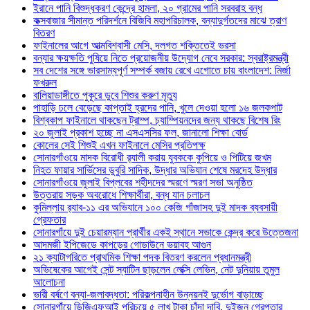
ইরানে পানি বিশুদ্ধকরণ কেন্দ্রে হামলা, ২০ গ্রামের পানি সরবরাহ বন্ধ
কক্সবাজার সীমান্ত পরিদর্শনে বিজিবি মহাপরিচালক, বন্যাদুর্গতদের মাঝে ত্রাণ
বিতরণ
ফাইনালের আগে আত্মবিশ্বাসী মেসি, দলগত শক্তিতেই ভরসা
বন্যার ক্ষয়ক্ষতি পুষিয়ে নিতে প্রয়োজনীয় উদ্যোগ নেবে সরকার: স্বরাষ্ট্রমন্ত্রী
সব দেশের সঙ্গে ভারসাম্যপূর্ণ সম্পর্ক বজায় রেখে এগোতে চায় বাংলাদেশ: মির্জা
ফখরুল
বালিয়াডাঙ্গীতে পুকূরে ডুবে শিশুর করুণ মৃত্যু
পাহাড়ি ঢলে বেড়েছে কাপ্তাই হ্রদের পানি, খুলে দেওয়া হলো ১৬ জলকপাট
বিশ্বকাপ ফাইনালে থাকছেন ট্রাম্প, চ্যাম্পিয়নদের জন্য থাকছে বিশেষ রিং
২০ জুলাই প্রকাশ হচ্ছে না এসএসসির ফল, জানালো শিক্ষা বোর্ড
কোলের সেই শিশুই এখন ফাইনালে মেসির প্রতিপক্ষ
সোনারগাঁওয়ে মাদক বিরোধী র‌্যালী করায় যুবককে কুপিয়ে ও পিটিয়ে জখম
নিহত ফায়ার সার্ভিসের ডুবুরি সাদিক, উদ্ধার অভিযান শেষে মরদেহ উদ্ধার
সোনারগাঁওয়ে জুলাই বিপ্লবের শহীদদের স্মরণে স্মরণ সভা অনুষ্ঠিত
উত্তরায় সড়ক অবরোধে শিক্ষার্থীরা, বন্ধ যান চলাচল
কুমিল্লায় র‍্যাব-১১ এর অভিযানে ১০০ কেজি গাঁজাসহ দুই মাদক ব্যবসায়ী
গ্রেফতার
সোনারগাঁয়ে দুই চেয়ারম্যান প্রার্থীর একই স্থানে সভাকে কেন্দ্র করে উত্তেজনা
আদমজী ইপিজেডে কাপড়ের গোডাউনে ভয়াবহ আগুন
২১ ক্যাটাগরিতে প্রাথমিক শিক্ষা পদক বিতরণ করলেন প্রধানমন্ত্রী
অভিষেকের আগেই সেন্ট স্যাটিন ছাড়লেন লেক্সি লেভিন, নেট দুনিয়ায় তুমুল
আলোচনা
ভারী বর্ষণে বন্যা-জলাবদ্ধতা: পরিকল্পনাহীন উন্নয়নই দুর্ভোগ বাড়াচ্ছে
সোনারগাঁয়ে ডিজিএফআই পরিচয়ে ৫ লাখ টাকা চাঁদা দাবি, দুইজন গ্রেপ্তার