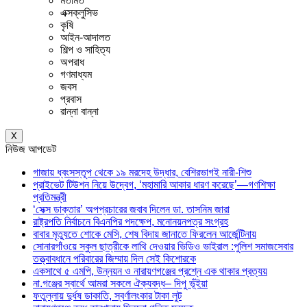
মতামত
এক্সক্লুসিভ
কৃষি
আইন-আদালত
শিল্প ও সাহিত্য
অপরাধ
গণমাধ্যম
জবস
প্রবাস
রান্না বান্না
X
নিউজ আপডেট
গাজায় ধ্বংসস্তূপ থেকে ১৯ মরদেহ উদ্ধার, বেশিরভাগই নারী-শিশু
প্রাইভেট টিউশন নিয়ে উদ্বেগ, ‘মহামারি আকার ধারণ করেছে’—গণশিক্ষা
প্রতিমন্ত্রী
‘সেক্স ডাক্তার’ অপপ্রচারের জবাব দিলেন ডা. তাসনিম জারা
রাষ্ট্রপতি নির্বাচনে বিএনপির পদক্ষেপ, মনোনয়নপত্র সংগ্রহ
বাবার মৃত্যুতে শোকে মেসি, শেষ বিদায় জানাতে ফিরলেন আর্জেন্টিনায়
সোনারগাঁওয়ে স্কুল ছাত্রীকে লাথি দেওয়ার ভিডিও ভাইরাল :পুলিশ সমাজসেবার
তত্ত্বাবধানে পরিবারের জিম্মায় দিল সেই কিশোরকে
একসাথে ৫ এমপি, উন্নয়ন ও নারায়ণগঞ্জের প্রশ্নে এক থাকার প্রত্যয়
না.গঞ্জের স্বার্থে আমরা সকলে ঐক্যবদ্ধ– দিপু ভূঁইয়া
ফতুল্লায় দুর্ধষ ডাকাতি, স্বর্ণালংকার টাকা লুট