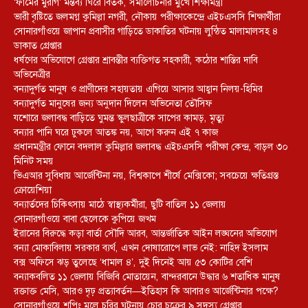
‘ফার্মের মুরগি’ মন্তব্য ঘিরে বিতর্ক, সমালোচনার মুখে শিক্ষামন্ত্রী
ভারী বৃষ্টিতে জলমগ্ন কুমিল্লা নগরী, নৌকায় পরীক্ষাকেন্দ্রে এইচএসসি শিক্ষার্থীরা
সোনারগাঁওয়ে জাপান প্রবাসীর গাড়িতে ডাকাতির ঘটনায় লুন্ঠিত মালামালসহ ৪
ডাকাত গ্রেপ্তার
ধর্ষণের অভিযোগে গ্রেপ্তার শ্রাবন্তীর ব্যক্তিগত সহকারী, কঠোর শাস্তির দাবি
অভিনেত্রীর
বন্যাদুর্গত মানুষ ও প্রাণীদের সহায়তায় এগিয়ে আসার আহ্বান নিলয়-হিমির
বন্যাদুর্গত মানুষের জন্য অনুদান দিলেন অভিনেতা তৌসিফ
যশোরে জলাবদ্ধ বাড়িতে ঘুমন্ত স্কুলছাত্রীকে সাপের কামড়, মৃত্যু
বন্যার পানি ঘরে ঢুকলে আতঙ্ক নয়, আগে করুন এই ৭ কাজ
প্রধানমন্ত্রীর ফোনে বদলাল কুমিল্লার জলাবদ্ধ এইচএসসি পরীক্ষা কেন্দ্র, বাড়ল ৩০
মিনিট সময়
ভিএআর সুবিধায় আর্জেন্টিনা নয়, বিশ্বকাপে শীর্ষে মেক্সিকো; সবচেয়ে ক্ষতিগ্রস্ত
ক্রোয়েশিয়া
বন্যার্তদের চিকিৎসায় মাঠে স্বাস্থ্যকর্মীরা, ছুটি বাতিল ১১ জেলায়
সোনারগাঁওয়ে বাবা ছেলেকে কুপিয়ে জখম
ইরানের বিরুদ্ধে কড়া বার্তা সৌদি আরব, আন্তর্জাতিক আইন লঙ্ঘনের অভিযোগ
বন্যা মোকাবিলায় সরকার ব্যর্থ, এখন দোষারোপে লাভ নেই: নাহিদ ইসলাম
বক্স অফিসে ঝড় তুলেছে ‘ধামাল ৪’, দুই দিনেই আয় ৫৩ কোটির বেশি
বন্যাকবলিত ১১ জেলায় বিজিবি মোতায়েন, বান্দরবানে উদ্ধার ৬ শতাধিক মানুষ
রক্তাক্ত মেসি, আরও দৃঢ় প্রত্যাবর্তন—ইতিহাস কি আবারও আর্জেন্টিনার পক্ষে?
সোনারগাঁওয়ে শপিং মলে চুরির ঘটনায় চোর চক্রের ৯ সদস্য গ্রেপ্তার