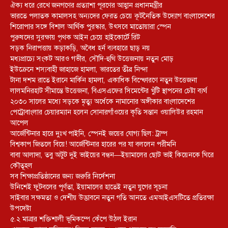
ঐক্য ধরে রেখে জনগণের প্রত্যাশা পূরণের আহ্বান প্রধানমন্ত্রীর
ভারতে পলাতক কামালসহ অন্যদের ফেরত চেয়ে কূটনৈতিক উদ্যোগ বাংলাদেশের
শিরোপার সঙ্গে বিশাল আর্থিক পুরস্কার, উৎসবে মাতোয়ারা স্পেন
পুরুষদের সুরক্ষায় পৃথক আইন চেয়ে হাইকোর্টে রিট
সড়ক নিরাপত্তায় কড়াকড়ি, অবৈধ হর্ন ব্যবহারে ছাড় নয়
মধ্যপ্রাচ্যে সংকট আরও গভীর, সৌদি-হুথি উত্তেজনায় নতুন মোড়
ইউক্রেনে শস্যবাহী জাহাজে হামলা, ভারতের তীব্র নিন্দা
টানা দশম রাতে ইরানে মার্কিন হামলা, একাধিক বিস্ফোরণে নতুন উত্তেজনা
লালমনিরহাট সীমান্তে উত্তেজনা, বিএসএফের সিমেন্টের খুঁটি স্থাপনের চেষ্টা ব্যর্থ
২০৩০ সালের মধ্যে সড়কে মৃত্যু অর্ধেকে নামানোর অঙ্গীকার বাংলাদেশের
পেট্রোবাংলার চেয়ারম্যান হলেন সোনারগাঁওয়ের কৃতি সন্তান ওয়ালিউর রহমান
আপেল
আর্জেন্টিনার হারে দুঃখ পাইনি, স্পেনই জয়ের যোগ্য ছিল: ট্রাম্প
বিশ্বকাপ জিতলে বিয়ে! আর্জেন্টিনার হারের পর যা বললেন পরীমনি
বাবা আলাদা, তবু অটুট দুই ভাইয়ের বন্ধন—ইয়ামালের ছোট ভাই কিয়েনকে ঘিরে
কৌতূহল
সব শিক্ষাপ্রতিষ্ঠানের জন্য জরুরি নির্দেশনা
উনিশেই ফুটবলের পূর্ণতা, ইয়ামালের হাতেই নতুন যুগের সূচনা
সাইবার সক্ষমতা ও দেশীয় উদ্ভাবনে নতুন গতি আনতে এমআইএসটিতে প্রতিরক্ষা
উপদেষ্টা
৫.২ মাত্রার শক্তিশালী ভূমিকম্পে কেঁপে উঠল ইরান