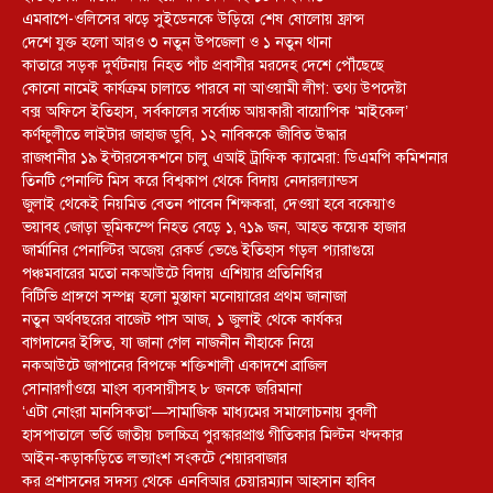
এমবাপে-ওলিসের ঝড়ে সুইডেনকে উড়িয়ে শেষ ষোলোয় ফ্রান্স
দেশে যুক্ত হলো আরও ৩ নতুন উপজেলা ও ১ নতুন থানা
কাতারে সড়ক দুর্ঘটনায় নিহত পাঁচ প্রবাসীর মরদেহ দেশে পৌঁছেছে
কোনো নামেই কার্যক্রম চালাতে পারবে না আওয়ামী লীগ: তথ্য উপদেষ্টা
বক্স অফিসে ইতিহাস, সর্বকালের সর্বোচ্চ আয়কারী বায়োপিক ‘মাইকেল’
কর্ণফুলীতে লাইটার জাহাজ ডুবি, ১২ নাবিককে জীবিত উদ্ধার
রাজধানীর ১৯ ইন্টারসেকশনে চালু এআই ট্রাফিক ক্যামেরা: ডিএমপি কমিশনার
তিনটি পেনাল্টি মিস করে বিশ্বকাপ থেকে বিদায় নেদারল্যান্ডস
জুলাই থেকেই নিয়মিত বেতন পাবেন শিক্ষকরা, দেওয়া হবে বকেয়াও
ভয়াবহ জোড়া ভূমিকম্পে নিহত বেড়ে ১,৭১৯ জন, আহত কয়েক হাজার
জার্মানির পেনাল্টির অজেয় রেকর্ড ভেঙে ইতিহাস গড়ল প্যারাগুয়ে
পঞ্চমবারের মতো নকআউটে বিদায় এশিয়ার প্রতিনিধির
বিটিভি প্রাঙ্গণে সম্পন্ন হলো মুস্তাফা মনোয়ারের প্রথম জানাজা
নতুন অর্থবছরের বাজেট পাস আজ, ১ জুলাই থেকে কার্যকর
বাগদানের ইঙ্গিত, যা জানা গেল নাজনীন নীহাকে নিয়ে
নকআউটে জাপানের বিপক্ষে শক্তিশালী একাদশে ব্রাজিল
সোনারগাঁওয়ে মাংস ব্যবসায়ীসহ ৮ জনকে জরিমানা
‘এটা নোংরা মানসিকতা’—সামাজিক মাধ্যমের সমালোচনায় বুবলী
হাসপাতালে ভর্তি জাতীয় চলচ্চিত্র পুরস্কারপ্রাপ্ত গীতিকার মিল্টন খন্দকার
আইন-কড়াকড়িতে লভ্যাংশ সংকটে শেয়ারবাজার
কর প্রশাসনের সদস্য থেকে এনবিআর চেয়ারম্যান আহসান হাবিব