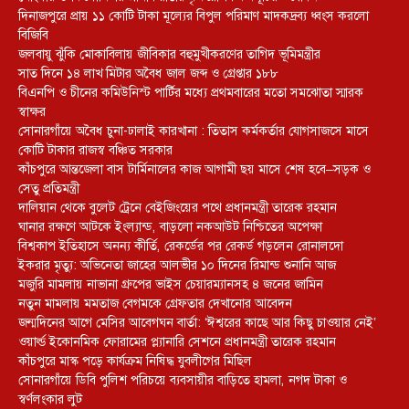
দিনাজপুরে প্রায় ১১ কোটি টাকা মূল্যের বিপুল পরিমাণ মাদকদ্রব্য ধ্বংস করলো
বিজিবি
জলবায়ু ঝুঁকি মোকাবিলায় জীবিকার বহুমুখীকরণের তাগিদ ভূমিমন্ত্রীর
সাত দিনে ১৪ লাখ মিটার অবৈধ জাল জব্দ ও গ্রেপ্তার ১৮৮
বিএনপি ও চীনের কমিউনিস্ট পার্টির মধ্যে প্রথমবারের মতো সমঝোতা স্মারক
স্বাক্ষর
সোনারগাঁয়ে অবৈধ চুনা-ঢালাই কারখানা : তিতাস কর্মকর্তার যোগসাজসে মাসে
কোটি টাকার রাজস্ব বঞ্চিত সরকার
কাঁচপুরে আন্তজেলা বাস টার্মিনালের কাজ আগামী ছয় মাসে শেষ হবে–সড়ক ও
সেতু প্রতিমন্ত্রী
দালিয়ান থেকে বুলেট ট্রেনে বেইজিংয়ের পথে প্রধানমন্ত্রী তারেক রহমান
ঘানার রক্ষণে আটকে ইংল্যান্ড, বাড়লো নকআউট নিশ্চিতের অপেক্ষা
বিশ্বকাপ ইতিহাসে অনন্য কীর্তি, রেকর্ডের পর রেকর্ড গড়লেন রোনালদো
ইকরার মৃত্যু: অভিনেতা জাহের আলভীর ১০ দিনের রিমান্ড শুনানি আজ
মজুরি মামলায় নাভানা গ্রুপের ভাইস চেয়ারম্যানসহ ৪ জনের জামিন
নতুন মামলায় মমতাজ বেগমকে গ্রেফতার দেখানোর আবেদন
জন্মদিনের আগে মেসির আবেগঘন বার্তা: ‘ঈশ্বরের কাছে আর কিছু চাওয়ার নেই’
ওয়ার্ল্ড ইকোনমিক ফোরামের প্ল্যানারি সেশনে প্রধানমন্ত্রী তারেক রহমান
কাঁচপুরে মাস্ক পড়ে কার্যক্রম নিষিদ্ধ যুবলীগের মিছিল
সোনারগাঁয়ে ডিবি পুলিশ পরিচয়ে ব্যবসায়ীর বাড়িতে হামলা, নগদ টাকা ও
স্বর্ণলংকার লুট