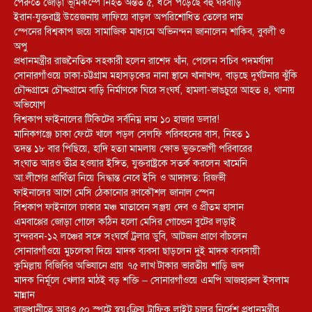
পেরুতে জোড়া ভূমিকম্পে নিহত অন্তত ৫, ধসে পড়েছে বহু ঘরবাড়ি
ইরান-যুক্তরাষ্ট্র উত্তেজনায় লাফিয়ে বাড়ল অপরিশোধিত তেলের দাম
স্পেনের বিশ্বকাপ জয়ে সামাজিক মাধ্যমে অভিনন্দন জানালেন শাকিব, বুবলী ও
অপু
প্রধানমন্ত্রীর রাজনৈতিক সহকারী হলেন রাশেদ খাঁন, পেলেন সচিব পদমর্যাদা
সোনারগাঁওয়ে ঢাকা-চট্টগ্রাম মহাসড়কের নানা স্থানে খানাখন্দ, বাড়ছে দুর্ঘটনার ঝুঁকি
চৌদ্দগ্রামে চৌদ্দগ্রামে বাড়ি নির্মাণকে ঘিরে সংঘর্ষ, হামলা-ভাঙচুরে আহত ৪, থানায়
অভিযোগ
বিশ্বকাপ ফাইনালের টিকিটের সর্বনিম্ন দাম ১০ হাজার ডলার!
মানিকগঞ্জে চাকা ফেটে খালে পড়ল সেলফি পরিবহনের বাস, নিহত ১
তদন্ত ১৮ বার পিছিয়ে, হাদি হত্যা মামলায় ক্ষোভ ভুক্তভোগী পরিবারের
সংঘাত আরও তীব্র হওয়ার ইঙ্গিত, যুক্তরাষ্ট্রকে সতর্ক করলেন খামেনি
আ.লীগের প্রার্থিতা নিয়ে সিদ্ধান্ত নেবে ইসি ও আদালত: রিজভী
ফাইনালের আগে মেসি ঠেকানোর রণকৌশল জানাল স্পেন
বিশ্বকাপ ফাইনালে ঢাকার মঞ্চ মাতাবেন সঞ্জয় দেব ও প্রীতম হাসান
এমবাপ্পের জোড়া গোলে কঠিন হলো মেসির গোল্ডেন বুটের লড়াই
সুন্দরবন-১২ লঞ্চের সঙ্গে সংঘর্ষে ট্রলার ডুবি, আটজন প্রাণে বাঁচলেন
সোনারগাঁওয়ে মুচলেকা দিয়ে মাদক ব্যবসা ছাড়লেন দুই মাদক ব্যবসায়ী
কুমিল্লায় বিজিবির অভিযানে প্রায় ৭৫ লাখ টাকার ভারতীয় শাড়ি জব্দ
মাদক নির্মূলে খেলার মাঠই বড় শক্তি – সোনারগাঁওয়ে এমপি আজহারুল ইসলাম
মান্নান
রাজধানীতে আরও ৫০ স্পটে স্বয়ংক্রিয় ট্রাফিক লাইট চালুর নির্দেশ প্রধানমন্ত্রীর