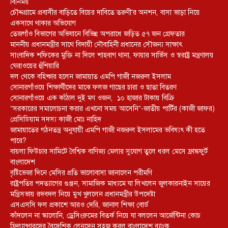
বিনিময়
চৌদ্দগ্রামে প্রবাসীর বাড়িতে বিয়ের দাবিতে তরুণী’র অনশন, বাসা ভাড়া নিয়ে
একসাথে থাকার অভিযোগ
তেজগাঁও বিভাগের অভিযানে বিভিন্ন অপরাধে জড়িত ৫৭ জন গ্রেফতার
মাননীয় প্রধানমন্ত্রীর সাথে বিদায়ী নৌবাহিনী প্রধানের সৌজন্য সাক্ষাৎ
সাংবাদিক শফিকের মুক্তি না দিলে শাহবাগ থানা, ফায়ার সার্ভিস ও স্বরাষ্ট্র মন্ত্রণালয়
ঘেরাওয়ের হুঁশিয়ারি
দল থেকে বহিষ্কার হলেন জামায়াত এমপি গাজী নজরুল ইসলাম
সোনারগাঁওয়ে শিক্ষার্থীদের মাঝে ফলজ গাছের চারা ও ছাতা বিতরণ ​
সোনারগাঁওয়ে এক কাঁঠাল দুই মণ ওজন, ১০ হাজার টাকায় বিক্রি
“সরকারের সমালোচনা করার এখনো সময় আসেনি”-জাতীয় পার্টির (কাজী জাফর)
প্রেসিডিয়াম সদস্য কাজী মোঃ নাহিদ
জামায়াতের গঠনতন্ত্র অনুযায়ী এমপি গাজী নজরুল ইসলামের ভবিষ্যৎ কী হতে
পারে?
বায়লা ফিউচার সামিটে বৈশ্বিক বাণিজ্য মেলার সুযোগ তুলে ধরল মেসে ফ্রাঙ্কফুর্ট
বাংলাদেশ
বৃষ্টিভেজা দিনে মেসির প্রতি ভালোবাসা জানালেন পরীমণি
রাষ্ট্রপতির পদত্যাগের গুঞ্জন, সামাজিক মাধ্যমে যা লিখলেন জুলকারনাইন সায়ের
মন্ত্রিসভায় রদবদল নিয়ে মুখ খুললেন প্রধানমন্ত্রীর উপদেষ্টা
এসএসসি ফল প্রকাশে আরও দেরি, জানাল শিক্ষা বোর্ড
কাঁদলেন না স্কালোনি, ড্রেসিংরুমের বিতর্ক নিয়ে যা বললেন আর্জেন্টিনা কোচ
ফ্রিল্যান্সারদের বৈদেশিক লেনদেন সহজ করল বাংলাদেশ ব্যাংক