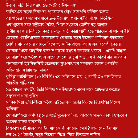
উত্তাল দিল্লি, নিরাপত্তায় ১৬ মেট্রো স্টেশন বন্ধ
জাতিসংঘে সড়ক নিরাপত্তা প্যানেলের যৌথ-সভাপতি রবিউল আলম
বস্ত্র খাতের সমস্যা সমাধানে দ্রুত উদ্যোগ, প্রধানমন্ত্রীর বিশেষ নির্দেশনা
ওয়াংচুকের সঙ্গে মন্ত্রীদের বৈঠক, শিক্ষা সংস্কারে মোদীর বড় আশ্বাস
স্থানীয় সরকার নির্বাচনে কঠোর নতুন শর্ত, কারা প্রার্থী হতে পারবেন না জানাল ইসি
তেহরান-ওয়াশিংটনকে আলোচনায় ফেরাতে নতুন উদ্যোগ পাকিস্তান-কাতারের
মোদীর বাসভবনের সামনে বিক্ষোভ, আটক রাহুল-প্রিয়াঙ্কাসহ বিরোধী নেতারা
সোনারগাঁওকে আধুনিক জনপদ গড়তে উন্নয়ন অব্যাহত থাকবে – এমপি মান্নান
সোনারগাঁওয়ে অবৈধ গ্যাস সংযোগে চলা ৪ চুনা ও ১ ঢালাই কারখানায় অভিযান
স্ট্যামফোর্ড ইউনিভার্সিটি ছাত্রদলের যুগ্ম-সাধারণ সম্পাদক হলেন গুণবতীর
কৃতিসন্তান ফারাহ তুন নাহার
কুমিল্লা ব্যাটালিয়ন (১০ বিজিবি) এর অভিযানে প্রায় ২ কোটি ৩৯ লাখ টাকার
ভারতীয় শাড়ি জব্দ
৯৯ বোতল ভারতীয় তৈরি নিষিদ্ধ মদ উদ্ধারসহ একজনকে গ্রেফতার করেছে
সবুজবাগ থানা পুলিশ
মানিক মিয়া এভিনিউয়ে অবৈধ হাইড্রোলিক হর্নের বিরুদ্ধে ডিএমপির বিশেষ
অভিযান
সোনারগাঁওয়ে কর্মসংস্থানের শর্তে মুচলেকা দিয়ে আবারও মাদক ব্যবসা ছাড়লেন
আরেক মাদক ব্যবসায়ী
বিশ্বকাপ ফাইনালের পর ইয়ামালকে কী বললেন মেসি? জানালেন ইয়ামাল
ঈদ ২০২৭ টার্গেট, নতুন সিনেমা ‘নিঃস্ব’ নিয়ে ফিরছেন শাকিব