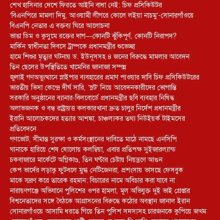
শেখ হাসিনার দেশে ফিরতে আইনি বাধা নেই: চিফ প্রসিকিউটর
‘বিএনপিরে মামলা দিমু, আওয়ামী লীগরে কোলে লইয়া নাচমু’-সোনারগাঁওয়ে
বিএনপি নেতার এ বক্তব্য ঘিরে আলোচনা
ভাঙা ডিম ও কুসুমে রক্তের দাগ—কোনটি ঝুঁকিপূর্ণ, কোনটি নিরাপদ?
মার্কিন স্বাধীনতা দিবসে ট্রাম্পকে প্রধানমন্ত্রীর শুভেচ্ছা
হামে শিশুর মৃত্যুর ঘটনায় ড. ইউনূসসহ ৪ জনের বিরুদ্ধে মামলার আবেদন
তিন ছেলের উপস্থিতিতে খামেনির জানাজা সম্পন্ন
জুলাই গণঅভ্যুত্থানে স্নাইপার ব্যবহারের প্রমাণ পাওয়ার দাবি চিফ প্রসিকিউটরের
ভারতীয় ভিসা কেন্দ্রে দীর্ঘ সারি, ‘স্লট’ নিয়ে আবেদনকারীদের ভোগান্তি
সরকারি অনুষ্ঠানের ব্যানার-বিলবোর্ডে প্রধানমন্ত্রীর ছবি ব্যবহার নিষিদ্ধ
অলাভজনক ও বন্ধ রাষ্ট্রায়ত্ত কলকারখানা দ্রুত চালুর নির্দেশ প্রধানমন্ত্রীর
ইরানি আলোচকদের হত্যার আশঙ্কা, চাঞ্চল্যকর তথ্য নিউইয়র্ক টাইমসের
প্রতিবেদনে
গণভোট, সীমান্ত সুরক্ষা ও কর্মসংস্থানের দাবিতে মাঠে নামছে এনসিপি
ঘানাকে হারিয়ে শেষ ষোলোয় কলম্বিয়া, এবার প্রতিপক্ষ সুইজারল্যান্ড
চকবাজারে মার্কেটে অগ্নিকাণ্ড, তিন ঘণ্টার চেষ্টায় নিয়ন্ত্রণে আগুন
কেপ ভার্দের লড়াকু ফুটবলে মুগ্ধ নেটিজেনরা, প্রশংসায় ভাসছে ফেসবুক
মাকে স্মরণ করে তারেক রহমান: বিচারের নামে অবিচার করা যাবে না
নারায়ণগঞ্জে অভিযানে পুলিশের ওপর হামলা, মূল অভিযুক্ত দুই ভাই গ্রেপ্তার
বিশ্বনেতাদের সঙ্গে বৈঠকে আগ্রাসনের বিরুদ্ধে কঠোর অবস্থান জানাল ইরান
সোনারগাঁওয়ে আসামি ধরতে গিয়ে তিন পুলিশ সদস্যসহ চারজনকে কুপিয়ে জখম