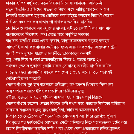
ঢাকায় হাজির মধুমিতা, নতুন সিনেমা নিয়ে যা জানালেন অভিনেত্রী
নতুন ডিএজি-এএজিদের সততা ও নিষ্ঠার সঙ্গে দায়িত্ব পালনের আহ্বান
শিক্ষার্থী আন্দোলন ইস্যুতে মোদিকে ক্ষমা চাইতে বললেন বিরোধী নেতারা
দীর্ঘ ২০ বছর পর কলকাতায় পা রাখলেন তসলিমা নাসরিন
১৮ দিনে ৩ জাহাজে জলদস্যুদের হামলা, লুট ১০ কোটি টাকার মালামাল
বাংলাদেশের সিনেমায় দেখা যেতে পারে মধুমিতা সরকার
রান্নাঘরে জনপ্রিয় হচ্ছে এয়ার ফ্রায়ার, স্বাস্থ্য সচেতনতায় বাড়ছে ব্যবহার
আগস্টেই ঢাকা-কক্সবাজার রুটে যুক্ত হচ্ছে আরও একজোড়া আন্তঃনগর ট্রেন
জুলাই গণঅভ্যুত্থান স্মরণে রাজধানীতে তারকাবহুল কনসার্ট
লুডু খেলা নিয়ে সংঘর্ষে ব্রাহ্মণবাড়িয়ায় নিহত ১, আহত অন্তত ২০
প্যান্টের ভেতরে লুকানো কোটি টাকার সোনাসহ ভারতীয় নাগরিক আটক
সাড়ে ৬ বছরে রাজধানীর সড়কে প্রাণ গেল ১,৩৮৪ জনের, ৩৮ শতাংশই
মোটরসাইকেল আরোহী
সোনারগাঁওয়ে দুই হাসপাতালকে জরিমানা, অপারেশন থিয়েটার সিলগালা
কক্সবাজারে প্যারাসেইলিং করতে গিয়ে পর্যটকের মৃত্যু
শুটিংয়ে গুরুতর আহত রাশমিকা মান্দানা, ছয় সপ্তাহ সম্পূর্ণ বিশ্রামে
সোনারগাঁওয়ে ছাত্রদল নেতার বিরুদ্ধে জমি দখল করে গ্যারেজ নির্মাণের অভিযোগ
সালমান-সঞ্জয়ের বন্ধুত্বে মুগ্ধ নেটদুনিয়া, ভাইরাল আবেগঘন ছবি
মিরপুর-১০ মেট্রোরেল স্টেশনের নিচে বোমাসদৃশ বস্তু, ঘিরে রেখেছে পুলিশ
মিরপুরের পর ফার্মগেটেও বোমাতঙ্ক, মেট্রো স্টেশনের নিচে সন্দেহজনক চটের বস্তা
হামাস নিরস্ত্রীকরণে সম্মতির দাবি, গাজা থেকে সেনা প্রত্যাহারের ইঙ্গিত ট্রাম্পের