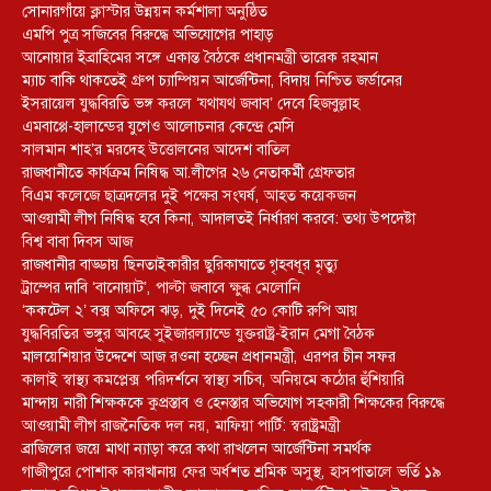
সোনারগাঁয়ে ক্লাস্টার উন্নয়ন কর্মশালা অনুষ্ঠিত
এমপি পুত্র সজিবের বিরুদ্ধে অভিযোগের পাহাড়
আনোয়ার ইব্রাহিমের সঙ্গে একান্ত বৈঠকে প্রধানমন্ত্রী তারেক রহমান
ম্যাচ বাকি থাকতেই গ্রুপ চ্যাম্পিয়ন আর্জেন্টিনা, বিদায় নিশ্চিত জর্ডানের
ইসরায়েল যুদ্ধবিরতি ভঙ্গ করলে ‘যথাযথ জবাব’ দেবে হিজবুল্লাহ
এমবাপ্পে-হালান্ডের যুগেও আলোচনার কেন্দ্রে মেসি
সালমান শাহ’র মরদেহ উত্তোলনের আদেশ বাতিল
রাজধানীতে কার্যক্রম নিষিদ্ধ আ.লীগের ২৬ নেতাকর্মী গ্রেফতার
বিএম কলেজে ছাত্রদলের দুই পক্ষের সংঘর্ষ, আহত কয়েকজন
আওয়ামী লীগ নিষিদ্ধ হবে কিনা, আদালতই নির্ধারণ করবে: তথ্য উপদেষ্টা
বিশ্ব বাবা দিবস আজ
রাজধানীর বাড্ডায় ছিনতাইকারীর ছুরিকাঘাতে গৃহবধূর মৃত্যু
ট্রাম্পের দাবি ‘বানোয়াট’, পাল্টা জবাবে ক্ষুব্ধ মেলোনি
‘ককটেল ২’ বক্স অফিসে ঝড়, দুই দিনেই ৫০ কোটি রুপি আয়
যুদ্ধবিরতির ভঙ্গুর আবহে সুইজারল্যান্ডে যুক্তরাষ্ট্র-ইরান মেগা বৈঠক
মালয়েশিয়ার উদ্দেশে আজ রওনা হচ্ছেন প্রধানমন্ত্রী, এরপর চীন সফর
কালাই স্বাস্থ্য কমপ্লেক্স পরিদর্শনে স্বাস্থ্য সচিব, অনিয়মে কঠোর হুঁশিয়ারি
মান্দায় নারী শিক্ষককে কুপ্রস্তাব ও হেনস্তার অভিযোগ সহকারী শিক্ষকের বিরুদ্ধে
আওয়ামী লীগ রাজনৈতিক দল নয়, মাফিয়া পার্টি: স্বরাষ্ট্রমন্ত্রী
ব্রাজিলের জয়ে মাথা ন্যাড়া করে কথা রাখলেন আর্জেন্টিনা সমর্থক
গাজীপুরে পোশাক কারখানায় ফের অর্ধশত শ্রমিক অসুস্থ, হাসপাতালে ভর্তি ১৯