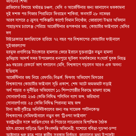
জীবনের শিক্ষা
ব্রাজিলের বিদায়ে মর্মাহত চঞ্চল, মেসি ও আর্জেন্টিনার জন্য জানালেন শুভকামনা
দুই দশক পর গিজার পিরামিডে ফিরছেন শাকিরা, কনসার্ট ২৮ নভেম্বর
আরব সাগরে ৫ ক্রুসহ পাকিস্তানি কার্গো বিমান নিখোঁজ, জোরালো উদ্ধার অভিযান
পাহাড়সম চ্যালেঞ্জ পেরিয়ে আর্জেন্টিনার রূপকথার জয়, কোয়ার্টার ফাইনালে মেসির
দল
টাইব্রেকারে কলম্বিয়াকে হারিয়ে ৭২ বছর পর বিশ্বকাপের কোয়ার্টার ফাইনালে
সুইজারল্যান্ড
হরমুজ প্রণালিতে ট্যাংকারে হামলার জেরে ইরানে যুক্তরাষ্ট্রের নতুন হামলা
কুমিল্লায় আদর্শ সদর উপজেলার ধনপুরে ফুটবল সমর্থকদের সংঘর্ষে যুবক নিহত
৯৬ বছরের রেকর্ডে ভাগ বসালেন মেসি, বিশ্বকাপে গড়লেন আরও এক অনন্য
ইতিহাস
আর্জেন্টিনার জয় নিয়ে রেফারিং বিতর্ক, ফিফায় অভিযোগ মিসরের
বিশ্বকাপের কোয়ার্টার ফাইনাল সূচি প্রকাশ, শেষ আটে জমজমাট লড়াই
অর্থ পাচার ও দুর্নীতির অভিযোগে ১০ শিল্পগোষ্ঠীর বিরুদ্ধে মামলা হচ্ছে
সোনারগাঁওয়ে ২৬৩ কেজি নিষিদ্ধ পলিথিন ব্যাগ জব্দ, জরিমানা
সোনারগাঁওয়ে ২৫ কেজি নিষিদ্ধ পিরানহা মাছ জব্দ
টানা ভারী বৃষ্টিতে অনির্দিষ্টকালের জন্য বন্ধ সাজেক পর্যটনকেন্দ্র
বিশ্বকাপের সেমিফাইনালে নতুন বল ‘ট্রিওন্ডা ফাইনাল’
স্বরাষ্ট্রমন্ত্রীর সঙ্গে জাতিসংঘের জঁ-পিয়েরে লাক্রোয়ার দ্বিপাক্ষিক বৈঠক
হঠাৎ গ্রামের বাড়িতে তিন কিংবদন্তি অভিনেত্রী, যশোরে ববিতা-সুচন্দা-চম্পা
অক্টোবরে শুরু হতে পারে স্থানীয় সরকার নির্বাচন, জানালেন তথ্য উপদেষ্টা