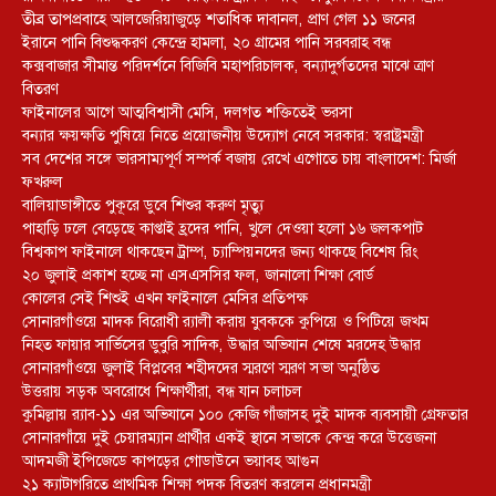
তীব্র তাপপ্রবাহে আলজেরিয়াজুড়ে শতাধিক দাবানল, প্রাণ গেল ১১ জনের
ইরানে পানি বিশুদ্ধকরণ কেন্দ্রে হামলা, ২০ গ্রামের পানি সরবরাহ বন্ধ
কক্সবাজার সীমান্ত পরিদর্শনে বিজিবি মহাপরিচালক, বন্যাদুর্গতদের মাঝে ত্রাণ
বিতরণ
ফাইনালের আগে আত্মবিশ্বাসী মেসি, দলগত শক্তিতেই ভরসা
বন্যার ক্ষয়ক্ষতি পুষিয়ে নিতে প্রয়োজনীয় উদ্যোগ নেবে সরকার: স্বরাষ্ট্রমন্ত্রী
সব দেশের সঙ্গে ভারসাম্যপূর্ণ সম্পর্ক বজায় রেখে এগোতে চায় বাংলাদেশ: মির্জা
ফখরুল
বালিয়াডাঙ্গীতে পুকূরে ডুবে শিশুর করুণ মৃত্যু
পাহাড়ি ঢলে বেড়েছে কাপ্তাই হ্রদের পানি, খুলে দেওয়া হলো ১৬ জলকপাট
বিশ্বকাপ ফাইনালে থাকছেন ট্রাম্প, চ্যাম্পিয়নদের জন্য থাকছে বিশেষ রিং
২০ জুলাই প্রকাশ হচ্ছে না এসএসসির ফল, জানালো শিক্ষা বোর্ড
কোলের সেই শিশুই এখন ফাইনালে মেসির প্রতিপক্ষ
সোনারগাঁওয়ে মাদক বিরোধী র‌্যালী করায় যুবককে কুপিয়ে ও পিটিয়ে জখম
নিহত ফায়ার সার্ভিসের ডুবুরি সাদিক, উদ্ধার অভিযান শেষে মরদেহ উদ্ধার
সোনারগাঁওয়ে জুলাই বিপ্লবের শহীদদের স্মরণে স্মরণ সভা অনুষ্ঠিত
উত্তরায় সড়ক অবরোধে শিক্ষার্থীরা, বন্ধ যান চলাচল
কুমিল্লায় র‍্যাব-১১ এর অভিযানে ১০০ কেজি গাঁজাসহ দুই মাদক ব্যবসায়ী গ্রেফতার
সোনারগাঁয়ে দুই চেয়ারম্যান প্রার্থীর একই স্থানে সভাকে কেন্দ্র করে উত্তেজনা
আদমজী ইপিজেডে কাপড়ের গোডাউনে ভয়াবহ আগুন
২১ ক্যাটাগরিতে প্রাথমিক শিক্ষা পদক বিতরণ করলেন প্রধানমন্ত্রী