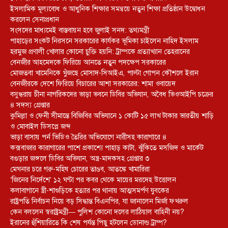
ইসলামিক মূল্যবোধ ও আধুনিক শিক্ষার সমন্বয়ে নতুন শিক্ষা প্রতিষ্ঠান উদ্বোধন
করলেন সেনাপ্রধান
সংসদের মাধ্যমেই বাস্তবায়ন হবে জুলাই সনদ: তথ্যমন্ত্রী
পাহাড়ের সংকট নিরসনে সরকারের কার্যকর ভূমিকা চাইলেন নাহিদ ইসলাম
হরমুজ প্রণালী খোলার কোনো চুক্তি হয়নি: ট্রাম্পকে প্রত্যাখ্যান তেহরানের
বেনজীর আহমেদকে ফিরিয়ে আনতে নতুন পদক্ষেপ সরকারের
মোজতবা খামেনিকে খুঁজছে মোসাদ-সিআইএ, পাল্টা গোপন কৌশলে ইরান
বেনজীরকে দেশে ফিরিয়ে বিচারের আশা সরকারের: শামা ওবায়েদ
বসুন্ধরায় চীনা নাগরিকদের ভাড়া ভবনে ডিবির অভিযান, অবৈধ ভিওআইপি চক্রের
৪ সদস্য গ্রেপ্তার
কুমিল্লা ও ফেনী সীমান্তে বিজিবির অভিযানে ১ কোটি ১৫ লাখ টাকার ভারতীয় শাড়ি
ও মোবাইল ডিসপ্লে জব্দ
ভাড়া বাসায় পর্ন ভিডিও তৈরির অভিযোগে নারীসহ কারাগারে ৪
কক্সবাজার কারাগারের পাশে প্রকাশ্যে পাহাড় কাটা, ঝুঁকিতে মসজিদ ও মার্কেট
বগুড়ার জঙ্গলে ডিবির অভিযান, অস্ত্র-মাদকসহ গ্রেপ্তার ৩
মেঘনার চরে গরু-মহিষ চোরের তাণ্ডব, আতঙ্কে খামারিরা
‘জিনের নির্দেশে’ ১২ ঘণ্টা পর কবর থেকে মায়ের মরদেহ উত্তোলন
কলাবাগানে স্ত্রী-শাশুড়িকে হত্যার পর থানায় আত্মসমর্পণ যুবকের
রাষ্ট্রপতি নির্বাচন নিয়ে বড় সিদ্ধান্ত বিএনপির, যা জানালেন মির্জা ফখরুল
কেন বললেন স্বরাষ্ট্রমন্ত্রী— পুলিশ কোনো দলের লাঠিয়াল বাহিনী নয়?
ইরানের হুঁশিয়ারিতে কি শেষ পর্যন্ত পিছু হটলেন ডোনাল্ড ট্রাম্প?