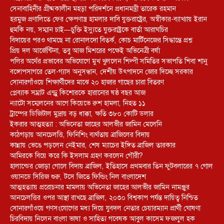
সেনাবাহিনীর গ্রীষ্মকালীন মহড়া পরিদর্শনে প্রধানমন্ত্রী তারেক রহমান
হরমুজ প্রণালিতে ফের ক্ষেপণাস্ত্র হামলার দাবি যুক্তরাষ্ট্রের, অস্বীকার-ব্যাখ্যায় ইরান
হুমকি নয়, সম্মান চাই—চুক্তি ইস্যুতে যুক্তরাষ্ট্রকে বার্তা আরাঘচির
বিদায়ের পরও থামছে না রোনালদো বিতর্ক, কোচ মার্টিনেজের সিদ্ধান্তে প্রশ্ন
প্রিয় দল আর্জেন্টিনা, তবু আজ মিশরের পক্ষেই অভিনেত্রী বর্ষা
পলির অর্থের প্রভাবের অভিযোগে মুখ খুললেন শিল্পী সমিতির সভাপতি শিবা শানু
বঙ্গোপসাগরে তেল-গ্যাস অনুসন্ধান, দেশীয় উৎপাদনে জোর দিচ্ছে সরকার
সোনারগাঁওয়ে শিক্ষার্থীদের মাঝে ২০ হাজার গাছের চারা বিতরণ
প্লেব্যাক সম্রাট এন্ড্রু কিশোরকে হারানোর ষষ্ঠ বছর আজ
ন্যাটো সম্মেলনের আগে কিয়েভে রুশ হামলা, নিহত ১১
ট্রাম্পের ডিজিটাল মুদ্রায় বড় ধাক্কা, ক্ষতি ৩৮০ কোটি ডলার
ইকরার আত্মহত্যা : অভিনেতা জাহের আলভীর জামিন মেলেনি
কাঠগড়ায় আনচেলত্তি, ফিনিশিং ব্যর্থতায় ব্রাজিলের বিদায়
কান্নায় ভেঙে পড়লেন নেইমার, শেষ ম্যাচের ইঙ্গিত ব্রাজিল তারকার
আমিরকে বিয়ে করে কি ইসলাম গ্রহণ করলেন গৌরী?
হালান্ডের জোড়া গোলে বিদায় ব্রাজিল, ইতিহাসে প্রথমবার তিন ফুটবলারের ৭ গোল
ওয়ানডে সিরিজ শুরু, টসে জিতে ফিল্ডিং নিল বাংলাদেশ
আত্মহত্যায় প্ররোচনার মামলায় অভিনেতা জাহের আলভীর জামিন নামঞ্জুর
আনচেলত্তির ওপর আস্থা রাখছে ব্রাজিল, ২০৩০ বিশ্বকাপ পর্যন্ত দায়িত্ব নিশ্চিত
সোনারগাঁওয়ে গণসংযোগের মধ্য দিয়ে যুবদল নেতার চেয়ারম্যান প্রার্থী ঘোষণা
চিরবিদায় নিলেন বাংলা ভাষা ও সাহিত্য গবেষক আবুল কাসেম ফজলুল হক