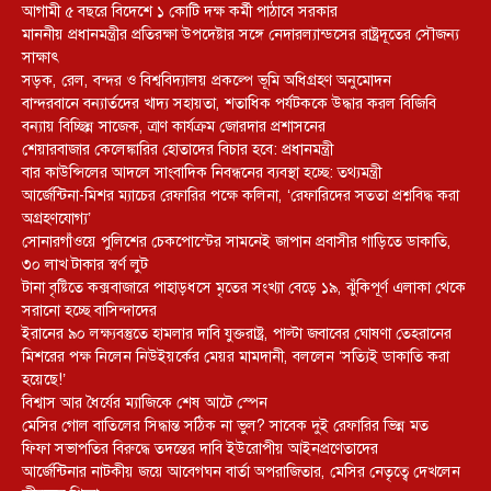
আগামী ৫ বছরে বিদেশে ১ কোটি দক্ষ কর্মী পাঠাবে সরকার
মাননীয় প্রধানমন্ত্রীর প্রতিরক্ষা উপদেষ্টার সঙ্গে নেদারল্যান্ডসের রাষ্ট্রদূতের সৌজন্য
সাক্ষাৎ
সড়ক, রেল, বন্দর ও বিশ্ববিদ্যালয় প্রকল্পে ভূমি অধিগ্রহণ অনুমোদন
বান্দরবানে বন্যার্তদের খাদ্য সহায়তা, শতাধিক পর্যটককে উদ্ধার করল বিজিবি
বন্যায় বিচ্ছিন্ন সাজেক, ত্রাণ কার্যক্রম জোরদার প্রশাসনের
শেয়ারবাজার কেলেঙ্কারির হোতাদের বিচার হবে: প্রধানমন্ত্রী
বার কাউন্সিলের আদলে সাংবাদিক নিবন্ধনের ব্যবস্থা হচ্ছে: তথ্যমন্ত্রী
আর্জেন্টিনা-মিশর ম্যাচের রেফারির পক্ষে কলিনা, ‘রেফারিদের সততা প্রশ্নবিদ্ধ করা
অগ্রহণযোগ্য’
সোনারগাঁওয়ে পুলিশের চেকপোস্টের সামনেই জাপান প্রবাসীর গাড়িতে ডাকাতি,
৩০ লাখ টাকার স্বর্ণ লুট
টানা বৃষ্টিতে কক্সবাজারে পাহাড়ধসে মৃতের সংখ্যা বেড়ে ১৯, ঝুঁকিপূর্ণ এলাকা থেকে
সরানো হচ্ছে বাসিন্দাদের
ইরানের ৯০ লক্ষ্যবস্তুতে হামলার দাবি যুক্তরাষ্ট্র, পাল্টা জবাবের ঘোষণা তেহরানের
মিশরের পক্ষ নিলেন নিউইয়র্কের মেয়র মামদানী, বললেন ‘সত্যিই ডাকাতি করা
হয়েছে!’
বিশ্বাস আর ধৈর্যের ম্যাজিকে শেষ আটে স্পেন
মেসির গোল বাতিলের সিদ্ধান্ত সঠিক না ভুল? সাবেক দুই রেফারির ভিন্ন মত
ফিফা সভাপতির বিরুদ্ধে তদন্তের দাবি ইউরোপীয় আইনপ্রণেতাদের
আর্জেন্টিনার নাটকীয় জয়ে আবেগঘন বার্তা অপরাজিতার, মেসির নেতৃত্বে দেখলেন