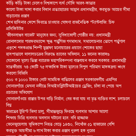
কাঁড়ি কাঁড়ি টাকা ঢেলেও বিশ্বকাপে ব্যর্থ সৌদি আরব-কাতার
কালো টাকা সাদা করার বিধান প্রত্যাহারের আহ্বান প্রধানমন্ত্রীর, করমুক্ত আয়ের সীমা
বাড়ানোর প্রস্তাব
শেখ হাসিনার দেশে ফিরতে চাওয়ার ঘোষণা রাজনৈতিক স্ট্যান্টবাজি: চিফ
প্রসিকিউটর
‘জীবনবান্ধব বাজেট’ মানুষের জন্য, সুবিধাভোগী গোষ্ঠীর নয়: প্রধানমন্ত্রী
রোনালদোর পারফরম্যান্সে ক্ষুব্ধ পর্তুগিজ গণমাধ্যম, সমালোচনার তোপে পর্তুগাল
একুশে পদকপ্রাপ্ত শিল্পী মুস্তাফা মনোয়ারের প্রয়াণে শোকের ছায়া
হাসপাতালে দালালচক্রের বিরুদ্ধে র‍্যাবের অভিযান, ১১ জনের কারাদণ্ড
যেকোনো মূল্যে তিস্তা ব্যারেজ মহাপরিকল্পনা বাস্তবায়ন করবে সরকার: প্রধানমন্ত্রী
সাতক্ষীরায় ৭৩ কোটি ৭৫ লক্ষাধিক টাকা মূল্যের বিপুল পরিমাণ মাদকদ্রব্য ধ্বংস
করলো বিজিবি
৫০০ ও ১০০০ টাকার নোট সাময়িক বাতিলের প্রস্তাব সরকারদলীয় এমপির
সোনারগাঁয়ে মেঘনা নদীতে বিআইডব্লিউটিআইয়ের ড্রেজিং, চাঁদা না পেয়ে অপ
প্রচারের অভিযোগ
সোনারগাঁওয়ে রাস্তার উপর বাড়ি নির্মান, বের করা যায় না মৃত ব্যক্তির লাশ, চলাচলে
বিঘ্ন
ভারতের টুরিস্ট ভিসা চালু, সীমান্তজুড়ে ফিরছে ব্যবসার আশার আলো
শিক্ষায় ডিগ্রি ব্যবসার অবসান ঘটানো হবে: ববি হাজ্জাজ
ভেনেজুয়েলায় ভূমিকম্পে নিহত বেড়ে ১৪৩০, নিখোঁজ ৫১ হাজারের বেশি
করমুক্ত আয়সীমা ৬ লাখ টাকা করার প্রস্তাব নুরুল হক নুরের