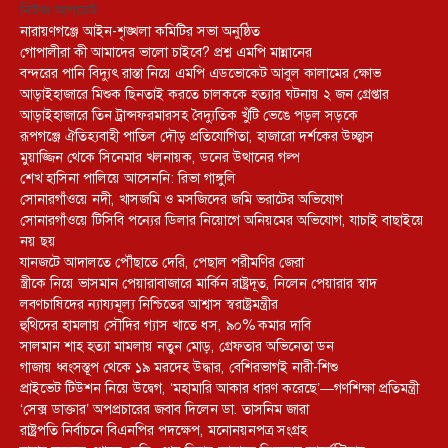
নিউজ আপডেট
নারায়ণগঞ্জে আইন-শৃঙ্খলা কমিটির সভা অনুষ্ঠিত
গোপালীরা কী আমাদের ভালো চাইবে? প্রশ্ন এমপি মান্নানের
বন্দরের পানি বিদ্যুৎ রাস্তা নিয়ে এমপি এডভোকেট আবুল কালামের ক্ষোভ
আড়াইহাজারে মিশুক ছিনতাই করতে চালককে হত্যার ঘটনায় ২ জন গ্রেপ্তার
আড়াইহাজারে তিন ট্রান্সফরমারসহ বৈদ্যুতিক খুঁটি ভেঙে পড়ল সড়কে
রূপগঞ্জে ঐতিহ্যবাহী পাতিল দৌড় প্রতিযোগিতা, হাজারো দর্শকের উচ্ছ্বাস
মুয়াজ্জিন থেকে সিনেমার খলনায়ক, ডনের উত্থানের গল্প
শেখ হাসিনা পালিয়ে আসেননি: রিভা গাঙ্গুলি
সোনারগাঁওয়ে নদী, খাসজমি ও মসজিদের জমি ভরাটের অভিযোগ
সোনারগাঁওয়ে টিসিবি পন্যের ডিলার নিয়োগে অনিয়মের অভিযোগ, যাচাই বাছাইয়ে
নয় ছয়
যানজটে আদালতে পৌঁছাতে দেরি, পেছাল পরীমণির জেরা
স্ত্রীকে নিয়ে ভাসমান পেয়ারাবাজারে মার্কিন রাষ্ট্রদূত, নিলেন পেয়ারার স্বাদ
লবণচাষিদের ন্যায্যমূল্য নিশ্চিতের আশ্বাস স্বরাষ্ট্রমন্ত্রীর
হুথিদের হামলায় সৌদির গ্যাস খাতে ধস, ৯০% কমার দাবি
সালমান শাহ হত্যা মামলায় নতুন মোড়, গ্রেফতার অভিনেতা ডন
গাজায় ধ্বংসস্তূপ থেকে ১৯ মরদেহ উদ্ধার, বেশিরভাগই নারী-শিশু
প্রাইভেট টিউশন নিয়ে উদ্বেগ, ‘মহামারি আকার ধারণ করেছে’—গণশিক্ষা প্রতিমন্ত্রী
‘সেক্স ডাক্তার’ অপপ্রচারের জবাব দিলেন ডা. তাসনিম জারা
রাষ্ট্রপতি নির্বাচনে বিএনপির পদক্ষেপ, মনোনয়নপত্র সংগ্রহ