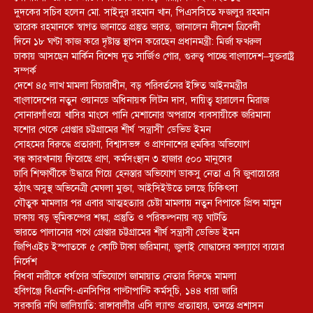
দুদকের সচিব হলেন মো. সাইদুর রহমান খান, পিএসসিতে ফজলুর রহমান
তারেক রহমানকে স্বাগত জানাতে প্রস্তুত ভারত, জানালেন দীনেশ ত্রিবেদী
দিনে ১৮ ঘণ্টা কাজ করে দৃষ্টান্ত স্থাপন করেছেন প্রধানমন্ত্রী: মির্জা ফখরুল
ঢাকায় আসছেন মার্কিন বিশেষ দূত সার্জিও গোর, গুরুত্ব পাচ্ছে বাংলাদেশ–যুক্তরাষ্ট্র
সম্পর্ক
দেশে ৪৫ লাখ মামলা বিচারাধীন, বড় পরিবর্তনের ইঙ্গিত আইনমন্ত্রীর
বাংলাদেশের নতুন ওয়ানডে অধিনায়ক লিটন দাস, দায়িত্ব হারালেন মিরাজ
সোনারগাঁওয়ে খাসির মাংসে পানি মেশানোর অপরাধে ব্যবসায়ীকে জরিমানা
যশোর থেকে গ্রেপ্তার চট্টগ্রামের শীর্ষ ‘সন্ত্রাসী’ ডেভিড ইমন
সোহমের বিরুদ্ধে প্রতারণা, বিশ্বাসভঙ্গ ও প্রাণনাশের হুমকির অভিযোগ
বন্ধ কারখানায় ফিরেছে প্রাণ, কর্মসংস্থান ৩ হাজার ৫০০ মানুষের
ঢাবি শিক্ষার্থীকে উদ্ধারে গিয়ে হেনস্তার অভিযোগ ডাকসু নেতা এ বি জুবায়েরের
হঠাৎ অসুস্থ অভিনেত্রী মেঘলা মুক্তা, আইসিইউতে চলছে চিকিৎসা
যৌতুক মামলার পর এবার আত্মহত্যার চেষ্টা মামলায় নতুন বিপাকে প্রিন্স মামুন
ঢাকায় বড় ভূমিকম্পের শঙ্কা, প্রস্তুতি ও পরিকল্পনায় বড় ঘাটতি
ভারতে পালানোর পথে গ্রেপ্তার চট্টগ্রামের শীর্ষ সন্ত্রাসী ডেভিড ইমন
জিপিএইচ ইস্পাতকে ৫ কোটি টাকা জরিমানা, জুলাই যোদ্ধাদের কল্যাণে ব্যয়ের
নির্দেশ
বিধবা নারীকে ধর্ষণের অভিযোগে জামায়াত নেতার বিরুদ্ধে মামলা
হবিগঞ্জে বিএনপি-এনসিপির পাল্টাপাল্টি কর্মসূচি, ১৪৪ ধারা জারি
সরকারি নথি জালিয়াতি: রাঙ্গাবালীর এসি ল্যান্ড প্রত্যাহার, তদন্তে প্রশাসন