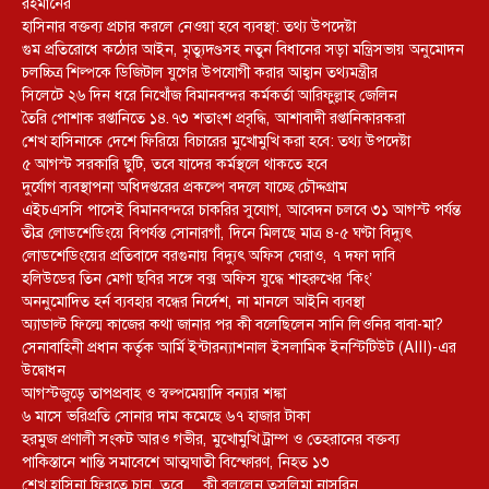
রহমানের
হাসিনার বক্তব্য প্রচার করলে নেওয়া হবে ব্যবস্থা: তথ্য উপদেষ্টা
গুম প্রতিরোধে কঠোর আইন, মৃত্যুদণ্ডসহ নতুন বিধানের সড়া মন্ত্রিসভায় অনুমোদন
চলচ্চিত্র শিল্পকে ডিজিটাল যুগের উপযোগী করার আহ্বান তথ্যমন্ত্রীর
সিলেটে ২৬ দিন ধরে নিখোঁজ বিমানবন্দর কর্মকর্তা আরিফুল্লাহ জেলিন
তৈরি পোশাক রপ্তানিতে ১৪.৭৩ শতাংশ প্রবৃদ্ধি, আশাবাদী রপ্তানিকারকরা
শেখ হাসিনাকে দেশে ফিরিয়ে বিচারের মুখোমুখি করা হবে: তথ্য উপদেষ্টা
৫ আগস্ট সরকারি ছুটি, তবে যাদের কর্মস্থলে থাকতে হবে
দুর্যোগ ব্যবস্থাপনা অধিদপ্তরের প্রকল্পে বদলে যাচ্ছে চৌদ্দগ্রাম
এইচএসসি পাসেই বিমানবন্দরে চাকরির সুযোগ, আবেদন চলবে ৩১ আগস্ট পর্যন্ত
তীব্র লোডশেডিংয়ে বিপর্যস্ত সোনারগাঁ, দিনে মিলছে মাত্র ৪-৫ ঘণ্টা বিদ্যুৎ
লোডশেডিংয়ের প্রতিবাদে বরগুনায় বিদ্যুৎ অফিস ঘেরাও, ৭ দফা দাবি
হলিউডের তিন মেগা ছবির সঙ্গে বক্স অফিস যুদ্ধে শাহরুখের ‘কিং’
অননুমোদিত হর্ন ব্যবহার বন্ধের নির্দেশ, না মানলে আইনি ব্যবস্থা
অ্যাডাল্ট ফিল্মে কাজের কথা জানার পর কী বলেছিলেন সানি লিওনির বাবা-মা?
সেনাবাহিনী প্রধান কর্তৃক আর্মি ইন্টারন্যাশনাল ইসলামিক ইনস্টিটিউট (AIII)-এর
উদ্বোধন
আগস্টজুড়ে তাপপ্রবাহ ও স্বল্পমেয়াদি বন্যার শঙ্কা
৬ মাসে ভরিপ্রতি সোনার দাম কমেছে ৬৭ হাজার টাকা
হরমুজ প্রণালী সংকট আরও গভীর, মুখোমুখি ট্রাম্প ও তেহরানের বক্তব্য
পাকিস্তানে শান্তি সমাবেশে আত্মঘাতী বিস্ফোরণ, নিহত ১৩
শেখ হাসিনা ফিরতে চান, তবে… কী বললেন তসলিমা নাসরিন