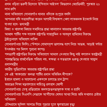
প্রথম ওড়িয়া তরুণী হিসেবে ‘ইন্ডিয়ান আইডল’ জিতলেন জ্যোতির্ময়ী, পুরস্কার ২০
লাখ রুপি
নানা অভিযোগে সোনারগাঁও থানার ওসিকে রংপুরে বদলি
আপনারা যদি সহযোগিতা করেন আগামী বিশ্বকাপ খেলা লাভজনক ইভেন্টে নিয়ে
যাওয়া হবে- তথ্যমন্ত্রী
জিয়া ও খালেদা জিয়ার সমাধিতে শ্রদ্ধা জানালেন ভারপ্রাপ্ত রাষ্ট্রপতি
আজাদ পার্টির পক্ষ সাবেক রাষ্ট্রপতি সাহাবুদ্দিন ও আবদুল হামিদের বিরুদ্ধে
ট্রাইব্যুনালে অভিযোগ দাখিল
সোনারগাঁওয়ে ফিলিং স্টেশনে বোমাসদৃশ তালাবদ্ধ ব্যাগ নিয়ে আতঙ্ক, আড়াই ঘণ্টার
উৎকণ্ঠার পর মিলল পুরনো কাপড়
পদত্যাগী রাষ্ট্রপতির বিরুদ্ধে অভিযোগে আমলে নেওয়ার কিছু নাই বললেন স্বরাষ্ট্রমন্ত্রী
পদোন্নতিতে রাজনৈতিক পরিচয় নয়, দক্ষতা ও সততাকে গুরুত্ব দেওয়ার আহ্বান
প্রধানমন্ত্রীর
জাতীয় স্মৃতিসৌধে ভারপ্রাপ্ত রাষ্ট্রপতির শ্রদ্ধা
কে এই ‘কাকরোচ’ জনতা পার্টির প্রধান অভিজিৎ দীপকে?
ইরানে হামলা ও আলোচনা একসঙ্গে চালাতে চান ট্রাম্প
ভারতের শিক্ষা মন্ত্রণালয়ের দায়িত্বে প্রলহাদ জোশী
সোনারগাঁওয়ে ডেঙ্গু প্রতিরোধে জনসচেতনতামূলক সভা ও র‍্যালি
সোনারগাঁওয়ে বিএনপি নেতাকে আ’লীগের দোষর আখ্যা দিয়ে জমি দখলের চেষ্টার
অভিযোগ
চৌদ্দগ্রামে ফুটবল আনতে গিয়ে পুকুরে ডুবে স্কুলছাত্রের মৃত্যু