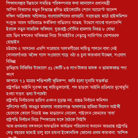
শিক্ষাব্যবস্থার উন্নয়নে সমন্বিত পরিকল্পনার কথা জানালেন প্রধানমন্ত্রী
আপিল বিভাগের নতুন সিদ্ধান্তে স্থগিত হাইকোর্টের শ্যোন অ্যারেস্ট আদেশ
দক্ষিণ আফ্রিকায় অগ্নিকাণ্ডে বাংলাদেশিদের প্রাণহানি, সহায়তায় মাঠে হাইকমিশন
সংযুক্ত আরব আমিরাতে কর্মভিসা বাতিলের আতঙ্ক, উদ্বেগে লাখো বাংলাদেশি
ইরাকে নতুন সামরিক অভিযান, যুক্তরাষ্ট্র-সৌদির হামলায় নিহত ৮ যোদ্ধা
প্রায় তিন দশকের অভিজ্ঞতা নিয়ে সিআইডির নেতৃত্বে ব্যারিস্টার মোশাররফ
হোছাইন
চট্টগ্রাম-২ আসনের এমপি সরোয়ার আলমগীরের দায়িত্ব পালনে বাধা নেই
সোনারগাঁওয়ে অবৈধ গ্যাস সংযোগে গড়ে ওঠা ৩ চুনা কারখানা উচ্ছেদ, সংযোগ
বিচ্ছিন্ন
কুমিল্লায় বিজিবির উদ্যোগে ৫১ কোটি ৮৩ লাখ টাকার মাদক ও তামাকজাত পণ্য
ধ্বংস
জাপানে ৭.১ মাত্রার শক্তিশালী ভূমিকম্প, জারি হলো সুনামি সতর্কতা
রাষ্ট্রপতির আইনি সুরক্ষা শুধু দায়িত্বকালেই, পদ ছাড়লে আইনি প্রক্রিয়ার মুখোমুখি
হওয়া সম্ভব: তথ্য উপদেষ্টা
রাষ্ট্রপতি নির্বাচনের তারিখ এখনও চূড়ান্ত নয়, প্রস্তুত নির্বাচন কমিশন
পুলিশের গাড়ি ভাঙচুর মামলায় নারায়ণগঞ্জ আদালতে হাজিরা দিলেন আইভী
ছেলেকে কোলে নিয়েই মঞ্চ মাতালেন নোবেল, গাইলেন জেমসের ‘বাবা’
রাষ্ট্রপতি নির্বাচন নিয়ে স্পিকারের সঙ্গে বৈঠকে সিইসি
আজ প্রথমবার বঙ্গভবনে দাফতরিক কার্যক্রম পরিচালনা করবেন ভারপ্রাপ্ত রাষ্ট্রপতি
দেড় বছরের মধ্যেই চালু হবে চায়না ইকোনমিক জোনের প্রথম কারখানা: আশিক