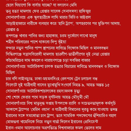
ছেলে থিয়াগো কি বার্সায় যাচ্ছে? যা বললেন মেসি
তনু হত্যা মামলায় ফের গ্রেপ্তার সাবেক সেনাসদস্য হাফিজুর
সোনারগাঁওয়ে এক স্কুলছাত্রীকে লাথি মারার ভিডিও ভাইরাল
আড়াইহাজারে নারীকে ব্যবহার করে ‘হানি ট্র্যাপ’, অপহরণের পর মুক্তিপণ আদায়,
গ্রেপ্তার ৩
রূপগঞ্জে খাবার পানির জন্য হাহাকার, চরম দুর্ভোগে লাখো মানুষ
শহীদ পরিবারের পাশে থাকবো-দিপু ভূঁইয়া
বন্দরে নতুন পানির পাম্প স্থাপনের দাবিতে বিক্ষোভ মিছিল ও মানববন্ধন
সিদ্ধিরগঞ্জে সন্ত্রাসবিরোধী মামলায় ছাত্রলীগ-তাতীলীগের দুই নেতা গ্রেপ্তার ‎
কাঁচামরিচের দাম কমলেও নারায়ণগঞ্জে চড়া সবজির বাজার
সোনারগাঁওয়ে অটোরিকশা চালক হত্যার বিচারের দাবিতে মানববন্ধন ও বিক্ষোভ
মিছিল
চার বগি লাইনচ্যুত, ঢাকা-ময়মনসিংহ রেলপথে ট্রেন চলাচল বন্ধ
সিলেটে দুই যাত্রীবাহী বাসের মুখোমুখি সংঘর্ষে নিহত ৯, আহত অন্তত ১৫
সোনারগাঁওয়ে অটোরিকশাচালকের রহস্যজনক মৃত্যু
শো শেষে ফেরার পথে সড়ক দুর্ঘটনায় আহত মৌসুমী মৌ
সোনারগাঁওয়ে বিশ্ব মাতৃদুগ্ধ সপ্তাহ উপলক্ষে র‍্যালি ও সচেতনতামূলক কর্মসূচি
আকাশে ট্রাম্পের ‘মেরিন ওয়ান’ ও যাত্রীবাহী বিমানের দূরত্ব কমে যাওয়ায় তদন্ত
ইরানের সঙ্গে সমঝোতা চান ট্রাম্প, তবে সামরিক পদক্ষেপের হুঁশিয়ারিও বহাল
মোজতবা খামেনিকে নিয়ে নতুন বার্তা দিলেন ইরানের প্রেসিডেন্ট
ইরান-ওমান আলোচনার অগ্রগতিতে বিশ্ববাজারে কমল তেলের দাম