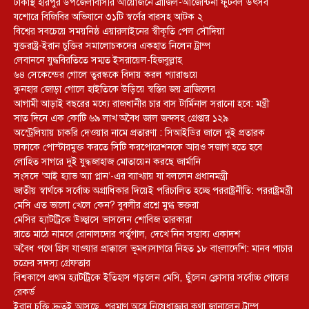
ঢাকাস্থ হরিপুর উপজেলাবাসীর আয়োজনে ব্রাজিল-আর্জেন্টিনা ফুটবল উৎসব
যশোরে বিজিবির অভিযানে ৩১টি স্বর্ণের বারসহ আটক ২
বিশ্বের সবচেয়ে সময়নিষ্ঠ এয়ারলাইনের স্বীকৃতি পেল সৌদিয়া
যুক্তরাষ্ট্র-ইরান চুক্তির সমালোচকদের একহাত নিলেন ট্রাম্প
লেবাননে যুদ্ধবিরতিতে সম্মত ইসরায়েল-হিজবুল্লাহ
৬৪ সেকেন্ডের গোলে তুরস্ককে বিদায় করল প্যারাগুয়ে
কুনহার জোড়া গোলে হাইতিকে উড়িয়ে স্বস্তির জয় ব্রাজিলের
আগামী আড়াই বছরের মধ্যে রাজধানীর চার বাস টার্মিনাল সরানো হবে: মন্ত্রী
সাত দিনে এক কোটি ৬৯ লাখ অবৈধ জাল জব্দসহ গ্রেপ্তার ১২৯
‎অস্ট্রেলিয়ায় চাকরি দেওয়ার নামে প্রতারণা : সিআইডির জালে দুই প্রতারক
ঢাকাকে পোস্টারমুক্ত করতে সিটি করপোরেশনকে আরও সজাগ হতে হবে
লোহিত সাগরে দুই যুদ্ধজাহাজ মোতায়েন করছে জার্মানি
সংসদে ‘আই হ্যাভ অ্যা প্লান’-এর ব্যাখ্যায় যা বললেন প্রধানমন্ত্রী
জাতীয় স্বার্থকে সর্বোচ্চ অগ্রাধিকার দিয়েই পরিচালিত হচ্ছে পররাষ্ট্রনীতি: পররাষ্ট্রমন্ত্রী
মেসি এত ভালো খেলে কেন? বুবলীর প্রশ্নে মুগ্ধ ভক্তরা
মেসির হ্যাটট্রিকে উচ্ছ্বাসে ভাসলেন শোবিজ তারকারা
রাতে মাঠে নামবে রোনালদোর পর্তুগাল, দেখে নিন সম্ভাব্য একাদশ
‎অবৈধ পথে গ্রিস যাওয়ার প্রাক্কালে ভূমধ্যসাগরে নিহত ১৮ বাংলাদেশি: মানব পাচার
চক্রের সদস্য গ্রেফতার
বিশ্বকাপে প্রথম হ্যাটট্রিকে ইতিহাস গড়লেন মেসি, ছুঁলেন ক্লোসার সর্বোচ্চ গোলের
রেকর্ড
ইরান চুক্তি দ্রুতই আসছে, পরমাণু অস্ত্রে নিষেধাজ্ঞার কথা জানালেন ট্রাম্প