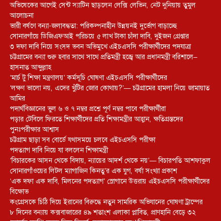
অভিষেকের আগেই সেন্ট স্যাটিন ছাড়লেন লেক্সি লেভিন, নেট দুনিয়ায় তুমুল
আলোচনা
ভারী বর্ষণে বন্যা-জলাবদ্ধতা: পরিকল্পনাহীন উন্নয়নই দুর্ভোগ বাড়াচ্ছে
সোনারগাঁয়ে ডিজিএফআই পরিচয়ে ৫ লাখ টাকা চাঁদা দাবি, দুইজন গ্রেপ্তার
৩ দফা দাবি নিয়ে সংসদ ভবন অভিমুখে এইচএসসি পরীক্ষার্থীদের পদযাত্রা
চট্টগ্রামের বন্যা শুরু হবার সাথে সাথে প্রতিমন্ত্রী হজ্বে আর প্রধানমন্ত্রী বরিশালে–
হাসনাত আব্দুল্লাহ
‘মার্চ টু শিক্ষা মন্ত্রণালয়’ কর্মসূচি ঘোষণা এইচএসসি পরীক্ষার্থীদের
‘লক্ষণ ভালো নয়, এদের খুঁটির জোর কোথায়?’— চট্টগ্রামের হামলা নিয়ে জামায়াত
আমির
পদার্থবিজ্ঞানের ভুল ৬ ও ৭ নম্বর প্রশ্নে পূর্ণ নম্বর পাবে পরীক্ষার্থীরা
পড়ার টেবিলে ফিরতে শিক্ষার্থীদের প্রতি শিক্ষামন্ত্রীর আহ্বান, ক্ষতিগ্রস্তদের
পুনঃপরীক্ষার আশ্বাস
চট্টগ্রাম ছাড়া সব বোর্ডে যথাসময়ে চলবে এইচএসসি পরীক্ষা
পদত্যাগ দাবি নিয়ে যা বললেন শিক্ষামন্ত্রী
‘বিচারকের আসন থেকে বিদায়, ন্যায়ের আদর্শ থেকে নয়’— বিচারপতি আশফাকুল
সোনারগাঁওয়ের লিটল ম্যাগাজিন কিনতু’র এক যুগ, বর্ষা সংখ্যা প্রকাশ
‘এক দফা এক দাবি, মিলনের পদত্যাগ’ স্লোগানে উত্তরায় এইচএসসি পরীক্ষার্থীদের
বিক্ষোভ
কংগ্রেসকে চিঠি দিয়ে ইরানের বিরুদ্ধে নতুন সামরিক অভিযানের ঘোষণা ট্রাম্পের
৮ দিনের বন্যায় কক্সবাজারের ৪৯ শতাংশ এলাকা প্লাবিত, প্রাণহানি বেড়ে ৩২