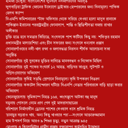
হামজা চৌধুরী: বাংলাদেশের ফুটবলে নবজাগরণের অগ্রদূত
ফুলবাড়িয়া ট্রাফিক জোনের উদ্যোগে ড্রাইভার-হেল্পারদের জন্য বিনামূল্যে পাক্ষিক
হেলথ ক্যাম্প
ডিএমপি কমিশনারের স্টাফ অফিসার থেকে সরিয়ে দেওয়া হলো মাসুদ রানাকে
পাকিস্তান-ইরানের পররাষ্ট্রমন্ত্রীর ফোনালাপ, শান্তি ও স্থিতিশীলতা বজায় রাখার
অঙ্গীকার
চুক্তি হতে হবে সমতার ভিত্তিতে, সংসদকে পাশ কাটিয়ে কিছু নয়: শফিকুর রহমান
প্রধানমন্ত্রীর মালয়েশিয়া এবং চীন সফরের জন্য সংসদে ধন্যবাদ প্রস্তাব
সোনারগাঁওয়ের নদী-খাল রক্ষা ও জলাবদ্ধতা নিরসন শীর্ষক আলোচনা সভা
অনুষ্ঠিত
সোনারগাঁয়ে দুই যুবকের মুক্তির দাবিতে মানববন্ধন ও বিক্ষোভ মিছিল
সোনারগাঁয়ে দুই পক্ষের সংঘর্ষে ১২ আহত, বাড়িঘর ভাংচুর, লুটপাট ও
অগ্নিসংযোগের অভিযোগ
সোনারগাঁয়ে কৃষিই সমৃদ্ধি স্লোগানে বিনামূল্যে কৃষি উপকরণ বিতরণ
সোনারগাঁয়ে ককটেল বিস্ফোরণ ঘটিয়ে বিএনপি নেতার পরিবারকে বাড়ি ছাড়া করার
অভিযোগ
ভেনেজুয়েলায় ভূমিকম্পে নিহত ১৬৪, ধ্বংসস্তূপে আটকা বহু মানুষ
যমুনায় গোসলে নেমে প্রাণ গেল দুই মাদরাসাছাত্রের
বরিশালে নির্মাণাধীন ড্রেনের পাশের দেওয়াল ধসে শ্রমিক নিহত
‘চানাচুর বড়রাও খায়, অন্য কিছু খাওয়ার পর’—সংসদে আক্তারুজ্জামান
হাম উপসর্গ নিয়ে আরও ৯ শিশুর মৃত্যু, নতুন আক্রান্ত ৯৪৫
মোংলায় ৩ কিলোমিটার গ্রামীণ রাস্তায় বৃক্ষরোপণ কর্মসূচির উদ্বোধন