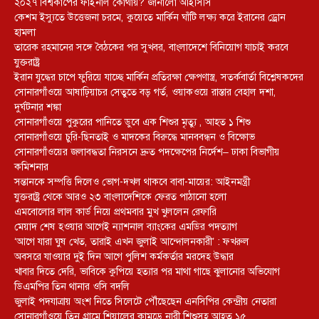
২০২৭ বিশ্বকাপের ফাইনাল কোথায়? জানালো আইসিসি
কেশম ইস্যুতে উত্তেজনা চরমে, কুয়েতে মার্কিন ঘাঁটি লক্ষ্য করে ইরানের ড্রোন
হামলা
তারেক রহমানের সঙ্গে বৈঠকের পর সুখবর, বাংলাদেশে বিনিয়োগ যাচাই করবে
যুক্তরাষ্ট্র
ইরান যুদ্ধের চাপে ফুরিয়ে যাচ্ছে মার্কিন প্রতিরক্ষা ক্ষেপণাস্ত্র, সতর্কবার্তা বিশ্লেষকদের
সোনারগাঁওয়ে আষাঢ়িয়াচর সেতুতে বড় গর্ত, ওয়াকওয়ে রাস্তার বেহাল দশা,
দুর্ঘটনার শঙ্কা
সোনারগাঁওয়ে পুকুরের পানিতে ডুবে এক শিশুর মৃত্যু , আহত ১ শিশু
সোনারগাঁওয়ে চুরি-ছিনতাই ও মাদকের বিরুদ্ধে মানববন্ধন ও বিক্ষোভ
সোনারগাঁওয়ের জলাবদ্ধতা নিরসনে দ্রুত পদক্ষেপের নির্দেশ– ঢাকা বিভাগীয়
কমিশনার
সন্তানকে সম্পত্তি দিলেও ভোগ-দখল থাকবে বাবা-মায়ের: আইনমন্ত্রী
যুক্তরাষ্ট্র থেকে আরও ২৩ বাংলাদেশিকে ফেরত পাঠানো হলো
এমবোলোর লাল কার্ড নিয়ে প্রথমবার মুখ খুললেন রেফারি
মেয়াদ শেষ হওয়ার আগেই ন্যাশনাল ব্যাংকের এমডির পদত্যাগ
‘আগে যারা ঘুষ খেত, তারাই এখন জুলাই আন্দোলনকারী’ : ফখরুল
অবসরে যাওয়ার দুই দিন আগে পুলিশ কর্মকর্তার মরদেহ উদ্ধার
খাবার দিতে দেরি, ভাবিকে কুপিয়ে হত্যার পর মাথা গাছে ঝুলানোর অভিযোগ
ডিএমপির তিন থানার ওসি বদলি
জুলাই পদযাত্রায় অংশ নিতে সিলেটে পৌঁছেছেন এনসিপির কেন্দ্রীয় নেতারা
সোনারগাঁওয়ে তিন গ্রামে শিয়ালের কামড়ে নারী,শিশুসহ আহত ১৫