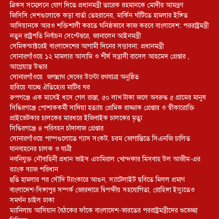
ব্রিকস সম্মেলনে যোগ দিতে প্রধানমন্ত্রী তারেক রহমানকে মোদীর আমন্ত্রণ
জিসিসি দেশগুলোকে কড়া বার্তা তেহরানের, মার্কিন ঘাঁটিতে হামলার ইঙ্গিত
আসিয়ানকে আরও শক্তিশালী করতে ঘনিষ্ঠভাবে কাজ করবে বাংলাদেশ: পররাষ্ট্রমন্ত্রী
নতুন রাষ্ট্রপতি নির্বাচন সেপ্টেম্বরে, জানালেন আইনমন্ত্রী
সেমিকন্ডাক্টরেই বাংলাদেশের আগামী দিনের সম্ভাবনা: প্রধানমন্ত্রী
সোনারগাঁওয়ে ১২ মামলার আসামি ও শীর্ষ সন্ত্রাসী রাসেল আহমেদ গ্রেপ্তার ,
আগ্নেয়াস্ত্র উদ্ধার
সোনারগাঁওয়ে জগন্নাথ দেবের উল্টো রথযাত্রা অনুষ্ঠিত
হারিয়ে যাচ্ছে ঐতিহ্যের মাটির ঘর
রুপগঞ্জে এক মাসেই ধসে গেল রাস্তা, ৫০ লাখ টাকা জলে অবরুদ্ধ ৫ গ্রামের মানুষ
সিদ্ধিরগঞ্জে পোশাককর্মী সাদিয়া হত্যায় প্রেমিক রাজ্জাক গ্রেপ্তার ও স্বীকারোক্তি
প্রাইভেটকার চালকের মারধরে ইজিবাইক চালকের মৃত্যু
সিদ্ধিরগঞ্জে ৪ পরিবহন চাঁদাবাজ গ্রেপ্তার
সোনারগাঁওয়ে পাম্পগুলোতে গ্যাস সংকট, চরম ভোগান্তিতে সিএনজি চালিত
যানবাহনের চালক ও যাত্রী
নবনিযুক্ত নৌবাহিনী প্রধান ভাইস এডমিরাল খোন্দকার মিসবাহ উল আজীম-এর
র‍্যাংক ব্যাজ পরিধান
হুতি হামলার পর সৌদি ট্যাংকারে আগুন, স্যাটেলাইট ছবিতে মিলল প্রমাণ
বাংলাদেশ-সিঙ্গাপুর সম্পর্ক জোরদারে দ্বিপক্ষীয় সহযোগিতা, রোহিঙ্গা ইস্যুতেও
সমর্থন চাইল ঢাকা
ম্যানিলায় আসিয়ান বৈঠকের ফাঁকে বাংলাদেশ-ভারতের পররাষ্ট্রমন্ত্রীদের শুভেচ্ছা