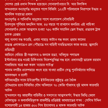
দেশের শ্রেষ্ঠ প্রধান শিক্ষক হয়েছেন সোনারগাঁওয়ের বি. আর বিলকিস
বান্দরবানে বন্যাদুর্গত মানুষের পাশে বিজিবি: ১২২টি পরিবারকে নিরাপদে উদ্ধার ও
মানবিক সহায়তা প্রদান
বন্যাদুর্গত ও পানিবন্দি মানুষের পাশে বাংলাদেশ নৌবাহিনী
চিরসবুজ পূর্ণিমার জন্মদিন আজ, ৪৫ বছরে পা রাখলেন জনপ্রিয় এই নায়িকা
সোনারগাঁও থেকে আত্মসাৎ হওয়া ৭৫০ কার্টন সয়াবিন তেল উদ্ধার, প্রতারক ট্রাক
চালক গ্রেপ্তার
বালু ব্যবসা বন্ধ করেছি, এবার পাহাড় কাটাও বন্ধ করব: হুমাম কাদের
প্রত্যন্ত এলাকাতেও ত্রাণ পৌঁছাতে সব বাহিনী সমন্বিতভাবে কাজ করছে: জ্বালানি
প্রতিমন্ত্রী
জামিনে বেরিয়ে স্ত্রী-সন্তানসহ ৬ জনকে হত্যা, অভিযুক্ত পলাতক
ইন্টার্নদের হাত ধরেই চিকিৎসায় বিদেশমুখিতা বন্ধ হবে: প্রধানমন্ত্রী তারেক রহমান
গজারিয়ায় যাত্রা শুরু করল ‘ন্যাচার লাউঞ্জ’
পানাম নগরীর প্রবেশদ্বারে ধ্বংস হয়ে যাওয়া প্রাচীন সেতু পুননির্মাণের দাবিতে
মানববন্ধন ও র‌্যালী
বাণিজ্যমন্ত্রীর সাথে ইউরোপীয় ইউনিয়নের রাষ্ট্রদূত এর বৈঠক
চৌদ্দগ্রামে র‌্যাব-বিজিবির যৌথ অভিযানে ৭০ কেজি গাঁজাসহ দুই মাদক কারবারি
আটক
সুন্দরবনে বড় জাহাঙ্গীর বাহিনীর ৩ সদস্যের আত্মসমর্পণ, উদ্ধার জিম্মি জেলে
ধোঁকামুক্ত ও জবাবদিহিমূলক রাজনীতি প্রতিষ্ঠাই জামায়াতের লক্ষ্য : সেলিম উদ্দিন
যশোরগামী ১৪ হাজার ৫০০ পিস ইয়াবাসহ ৪ মাদক কারবারি আটক