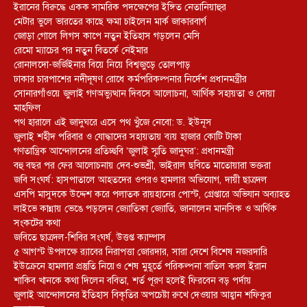
ইরানের বিরুদ্ধে একক সামরিক পদক্ষেপের ইঙ্গিত নেতানিয়াহুর
মেটার ভুলে ভারতের কাছে ক্ষমা চাইলেন মার্ক জাকারবার্গ
জোড়া গোলে লিগস কাপে নতুন ইতিহাস গড়লেন মেসি
রেমো ম্যাচের পর নতুন বিতর্কে নেইমার
রোনালদো-জর্জিইনার বিয়ে নিয়ে বিশ্বজুড়ে তোলপাড়
ঢাকার চারপাশের নদীদূষণ রোধে কর্মপরিকল্পনার নির্দেশ প্রধানমন্ত্রীর
সোনারগাঁওয়ে জুলাই গণঅভ্যুত্থান দিবসে আলোচনা, আর্থিক সহায়তা ও দোয়া
মাহফিল
পথ হারালে এই জাদুঘরে এসে পথ খুঁজে নেবো: ড. ইউনূস
জুলাই শহীদ পরিবার ও যোদ্ধাদের সহায়তায় ব্যয় হাজার কোটি টাকা
গণতান্ত্রিক আন্দোলনের প্রতিচ্ছবি ‘জুলাই স্মৃতি জাদুঘর’: প্রধানমন্ত্রী
বহু বছর পর ফের আলোচনায় দেব-শুভশ্রী, ভাইরাল ছবিতে মাতোয়ারা ভক্তরা
জবি সংঘর্ষ: হাসপাতালে আহতদের ওপরও হামলার অভিযোগ, দায়ী ছাত্রদল
এসপি মাসুদকে উদ্দেশ করে পলাতক রায়হানের পোস্ট, গ্রেপ্তারে অভিযান অব্যাহত
লাইভে কান্নায় ভেঙে পড়লেন জ্যোতিকা জ্যোতি, জানালেন মানসিক ও আর্থিক
সংকটের কথা
জবিতে ছাত্রদল-শিবির সংঘর্ষ, উত্তপ্ত ক্যাম্পাস
৫ আগস্ট উপলক্ষে র‌্যাবের নিরাপত্তা জোরদার, সারা দেশে বিশেষ নজরদারি
ইউক্রেনে হামলার প্রস্তুতি নিয়েও শেষ মুহূর্তে পরিকল্পনা বাতিল করল ইরান
শাকিব খানকে কথা দিলেন ববিতা, শর্ত পূরণ হলেই ফিরবেন বড় পর্দায়
জুলাই আন্দোলনের ইতিহাস বিকৃতির অপচেষ্টা রুখে দেওয়ার আহ্বান শফিকুর