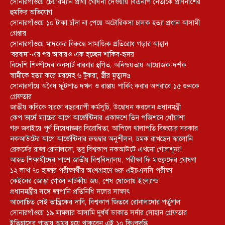
সোনারগাঁওয়ে চেয়ারম্যান প্রার্থী ঘোষনা দেওয়ায় বিএনপি নেতাকে প্রাণনাশের
হুমকির অভিযোগ
সোনারগাঁওয়ে ১০ টাকা চাঁদা না পেয়ে অটোরিকসা চালক হত্যা প্রধান আসামী
গ্রেপ্তার
সোনারগাঁওয়ে মাদকের বিরুদ্ধে সামাজিক প্রতিরোধ গড়ার আহ্বান
‘বরবাদ’-এর পর আবারও এক হচ্ছেন শাকিব-হৃদয়
বিদেশি শিল্পীদের কনসার্ট বারবার স্থগিত, অনিশ্চয়তায় আয়োজক-দর্শক
স্বামীকে হত্যা করে মরদেহ ৬ টুকরা, স্ত্রীর মৃত্যুদণ্ড
সোনারগাঁয়ে অবৈধ ফুটপাত দখল ও রাস্তায় পার্কিং করার অপরাধে ১৫ জনকে
গ্রেফতার
জাতীয় কবিকে স্মরণে বছরব্যাপী কর্মসূচি, উদ্বোধন করলেন প্রধানমন্ত্রী
কেপ ভার্দে ম্যাচের আগে আর্জেন্টিনার একাদশে তিন পজিশনে ধোঁয়াশা
গরু জবাইয়ে পূর্ণ নিষেধাজ্ঞার বিরোধিতা, আপিলে থালাপতি বিজয়ের সরকার
নকআউটের আগে আর্জেন্টিনার রুদ্ধদ্বার অনুশীলন, চমক রাখছেন স্কালোনি
রেকর্ডের রাজা রোনালদো, তবু বিশ্বকাপ নকআউটে এখনো গোলশূন্য!
আহত শিক্ষার্থীদের পাশে জাতীয় বিশ্ববিদ্যালয়, পরীক্ষা ফি মওকুফের ঘোষণা
১২ লাখ ৭০ হাজার পরীক্ষার্থীর অংশগ্রহণে শুরু এইচএসসি পরীক্ষা
কেইনের জোড়া গোলে নাটকীয় জয়, শেষ ষোলোয় ইংল্যান্ড
প্রধানমন্ত্রীর সঙ্গে জাপানি প্রতিনিধি দলের সাক্ষাৎ
আলোচিত সেই তান্ত্রিকের দাবি, বিশ্বকাপ জিতবে রোনালদোর পর্তুগাল
সোনারগাঁওয়ে ১৯ মামলার আসামি দুর্ধর্ষ ডাকাত সর্দার সোহান গ্রেফতার
ইতিহাসের পাতায় অমর হয়ে থাকবেন এই ১০ কিংবদন্তি