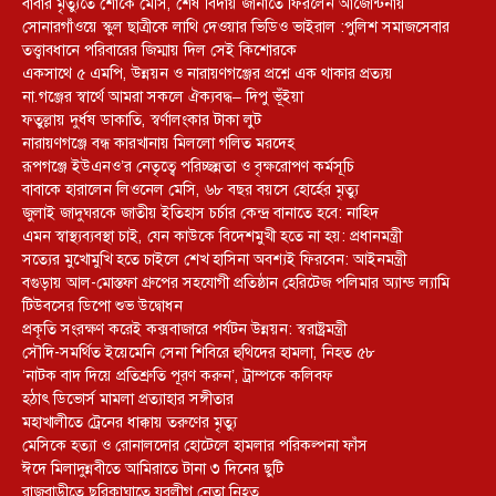
বাবার মৃত্যুতে শোকে মেসি, শেষ বিদায় জানাতে ফিরলেন আর্জেন্টিনায়
সোনারগাঁওয়ে স্কুল ছাত্রীকে লাথি দেওয়ার ভিডিও ভাইরাল :পুলিশ সমাজসেবার
তত্ত্বাবধানে পরিবারের জিম্মায় দিল সেই কিশোরকে
একসাথে ৫ এমপি, উন্নয়ন ও নারায়ণগঞ্জের প্রশ্নে এক থাকার প্রত্যয়
না.গঞ্জের স্বার্থে আমরা সকলে ঐক্যবদ্ধ– দিপু ভূঁইয়া
ফতুল্লায় দুর্ধষ ডাকাতি, স্বর্ণালংকার টাকা লুট
নারায়ণগঞ্জে বন্ধ কারখানায় মিললো গলিত মরদেহ
রূপগঞ্জে ইউএনও’র নেতৃত্বে পরিচ্ছন্নতা ও বৃক্ষরোপণ কর্মসূচি
বাবাকে হারালেন লিওনেল মেসি, ৬৮ বছর বয়সে হোর্হের মৃত্যু
জুলাই জাদুঘরকে জাতীয় ইতিহাস চর্চার কেন্দ্র বানাতে হবে: নাহিদ
এমন স্বাস্থ্যব্যবস্থা চাই, যেন কাউকে বিদেশমুখী হতে না হয়: প্রধানমন্ত্রী
সত্যের মুখোমুখি হতে চাইলে শেখ হাসিনা অবশ্যই ফিরবেন: আইনমন্ত্রী
বগুড়ায় আল-মোস্তফা গ্রুপের সহযোগী প্রতিষ্ঠান হেরিটেজ পলিমার অ্যান্ড ল্যামি
টিউবসের ডিপো শুভ উদ্বোধন
প্রকৃতি সংরক্ষণ করেই কক্সবাজারে পর্যটন উন্নয়ন: স্বরাষ্ট্রমন্ত্রী
সৌদি-সমর্থিত ইয়েমেনি সেনা শিবিরে হুথিদের হামলা, নিহত ৫৮
‘নাটক বাদ দিয়ে প্রতিশ্রুতি পূরণ করুন’, ট্রাম্পকে কলিবফ
হঠাৎ ডিভোর্স মামলা প্রত্যাহার সঙ্গীতার
মহাখালীতে ট্রেনের ধাক্কায় তরুণের মৃত্যু
মেসিকে হত্যা ও রোনালদোর হোটেলে হামলার পরিকল্পনা ফাঁস
ঈদে মিলাদুন্নবীতে আমিরাতে টানা ৩ দিনের ছুটি
রাজবাড়ীতে ছুরিকাঘাতে যুবলীগ নেতা নিহত