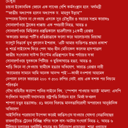
চৌধুরী
চায়না ইকোনমিক জোনে এক লাখের বেশি কর্মসংস্থান হবে: অর্থমন্ত্রী
**জাতীয় অধ্যাপক হলেন অধ্যাপক ড. মাহবুব উল্লাহ**
সম্পদের হিসাব না দেওয়ায় এসকে সুর চৌধুরীর ৩ বছরের সশ্রম কারাদণ্ড
সোনারগাঁওয়ে ট্রাকের ধাক্কায় এক পথচারী নিহত, আহত ৪
সোনারগাঁওয়ে মিছিলের প্রস্তুতিকালে ছাত্রলীগের ১২কর্মী গ্রেপ্তার
‘ককরোচ জনতা পার্টি’র প্রতিষ্ঠাতাকে ফলো করে আলোচনায় প্রিয়াঙ্কা
স্যালুট বিতর্কে মুখ খুললেন ইশরাক, ‘এটি আমার ব্যক্তিগত শ্রদ্ধার প্রকাশ’
৩ শর্তে লাইসেন্স ফিরে পেল আদ্-দ্বীন মেডিকেল কলেজ হাসপাতাল
জাতীয় সংসদের সাউন্ড সিস্টেম প্রতিস্থাপনে উচ্চ পর্যায়ের সভা
সোনারগাঁওয়ে যুবককে পিটিয়ে ও ছুরিকাঘাতে হত্যা, আহত ৩
শাড়ি কিনে না দেওয়ায় স্বামীকে হত্যার অভিযোগ, ভারতে গ্রেপ্তার নারী
‘ক্যামেরার সামনে আমি অনেক আনন্দ পাই’—কাজী নওশাবা আহমেদ
নেপালে চলবে ভারতের ২০০ ও ৫০০ রুপির নোট, প্রায় এক দশক পর নিয়মে
পরিবর্তন
যৌথ বাহিনীর ক্যাম্পে পানির লাইনে বিষ, ‘স্পেশাল পাওয়ার অ্যাক্টে’ মামলা: এসপি
সংবিধান অনুযায়ী যথাসময়ে রাষ্ট্রপতি নির্বাচন হবে: মির্জা ফখরুল
শাপলা চত্বর হত্যাকাণ্ড: ৪১ জনের বিরুদ্ধে মানবতাবিরোধী অপরাধের আনুষ্ঠানিক
অভিযোগ
আইসিসির পরোয়ানা উপেক্ষা করেই জাতিসংঘে যাওয়ার ঘোষণা নেতানিয়াহুর
রাজবাড়ীতে ট্রেনের বিচ্ছিন্ন বগির সঙ্গে বাস-অটোর সংঘর্ষে নিহত ২, আহত ৬
ট্রিলিয়ন ডলারের অর্থনীতি গড়তে বড় বিনিয়োগ প্রয়োজন: শামা ওবায়েদ