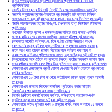
জুলাই গণঅভ্যুত্থানে স্নাইপার ব্যবহারের প্রমাণ পাওয়ার দাবি চিফ
প্রসিকিউটরের
ভারতীয় ভিসা কেন্দ্রে দীর্ঘ সারি, ‘স্লট’ নিয়ে আবেদনকারীদের ভোগান্তি
সরকারি অনুষ্ঠানের ব্যানার-বিলবোর্ডে প্রধানমন্ত্রীর ছবি ব্যবহার নিষিদ্ধ
অলাভজনক ও বন্ধ রাষ্ট্রায়ত্ত কলকারখানা দ্রুত চালুর নির্দেশ প্রধানমন্ত্রীর
ইরানি আলোচকদের হত্যার আশঙ্কা, চাঞ্চল্যকর তথ্য নিউইয়র্ক টাইমসের
প্রতিবেদনে
গণভোট, সীমান্ত সুরক্ষা ও কর্মসংস্থানের দাবিতে মাঠে নামছে এনসিপি
ঘানাকে হারিয়ে শেষ ষোলোয় কলম্বিয়া, এবার প্রতিপক্ষ সুইজারল্যান্ড
চকবাজারে মার্কেটে অগ্নিকাণ্ড, তিন ঘণ্টার চেষ্টায় নিয়ন্ত্রণে আগুন
কেপ ভার্দের লড়াকু ফুটবলে মুগ্ধ নেটিজেনরা, প্রশংসায় ভাসছে ফেসবুক
মাকে স্মরণ করে তারেক রহমান: বিচারের নামে অবিচার করা যাবে না
নারায়ণগঞ্জে অভিযানে পুলিশের ওপর হামলা, মূল অভিযুক্ত দুই ভাই গ্রেপ্তার
বিশ্বনেতাদের সঙ্গে বৈঠকে আগ্রাসনের বিরুদ্ধে কঠোর অবস্থান জানাল ইরান
সোনারগাঁওয়ে আসামি ধরতে গিয়ে তিন পুলিশ সদস্যসহ চারজনকে কুপিয়ে জখম
সোনারগাঁওয়ে চেয়ারম্যান প্রার্থী ঘোষনা দেওয়ায় বিএনপি নেতাকে প্রাণনাশের
হুমকির অভিযোগ
সোনারগাঁওয়ে ১০ টাকা চাঁদা না পেয়ে অটোরিকসা চালক হত্যা প্রধান আসামী
গ্রেপ্তার
সোনারগাঁওয়ে মাদকের বিরুদ্ধে সামাজিক প্রতিরোধ গড়ার আহ্বান
‘বরবাদ’-এর পর আবারও এক হচ্ছেন শাকিব-হৃদয়
বিদেশি শিল্পীদের কনসার্ট বারবার স্থগিত, অনিশ্চয়তায় আয়োজক-দর্শক
স্বামীকে হত্যা করে মরদেহ ৬ টুকরা, স্ত্রীর মৃত্যুদণ্ড
সোনারগাঁয়ে অবৈধ ফুটপাত দখল ও রাস্তায় পার্কিং করার অপরাধে ১৫ জনকে
গ্রেফতার