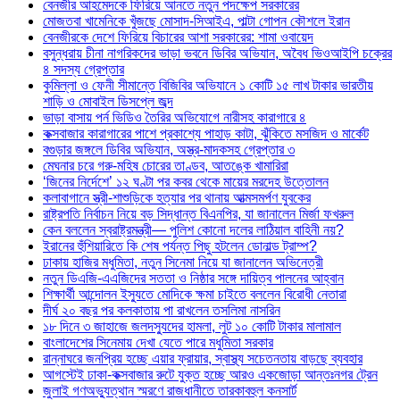
বেনজীর আহমেদকে ফিরিয়ে আনতে নতুন পদক্ষেপ সরকারের
মোজতবা খামেনিকে খুঁজছে মোসাদ-সিআইএ, পাল্টা গোপন কৌশলে ইরান
বেনজীরকে দেশে ফিরিয়ে বিচারের আশা সরকারের: শামা ওবায়েদ
বসুন্ধরায় চীনা নাগরিকদের ভাড়া ভবনে ডিবির অভিযান, অবৈধ ভিওআইপি চক্রের
৪ সদস্য গ্রেপ্তার
কুমিল্লা ও ফেনী সীমান্তে বিজিবির অভিযানে ১ কোটি ১৫ লাখ টাকার ভারতীয়
শাড়ি ও মোবাইল ডিসপ্লে জব্দ
ভাড়া বাসায় পর্ন ভিডিও তৈরির অভিযোগে নারীসহ কারাগারে ৪
কক্সবাজার কারাগারের পাশে প্রকাশ্যে পাহাড় কাটা, ঝুঁকিতে মসজিদ ও মার্কেট
বগুড়ার জঙ্গলে ডিবির অভিযান, অস্ত্র-মাদকসহ গ্রেপ্তার ৩
মেঘনার চরে গরু-মহিষ চোরের তাণ্ডব, আতঙ্কে খামারিরা
‘জিনের নির্দেশে’ ১২ ঘণ্টা পর কবর থেকে মায়ের মরদেহ উত্তোলন
কলাবাগানে স্ত্রী-শাশুড়িকে হত্যার পর থানায় আত্মসমর্পণ যুবকের
রাষ্ট্রপতি নির্বাচন নিয়ে বড় সিদ্ধান্ত বিএনপির, যা জানালেন মির্জা ফখরুল
কেন বললেন স্বরাষ্ট্রমন্ত্রী— পুলিশ কোনো দলের লাঠিয়াল বাহিনী নয়?
ইরানের হুঁশিয়ারিতে কি শেষ পর্যন্ত পিছু হটলেন ডোনাল্ড ট্রাম্প?
ঢাকায় হাজির মধুমিতা, নতুন সিনেমা নিয়ে যা জানালেন অভিনেত্রী
নতুন ডিএজি-এএজিদের সততা ও নিষ্ঠার সঙ্গে দায়িত্ব পালনের আহ্বান
শিক্ষার্থী আন্দোলন ইস্যুতে মোদিকে ক্ষমা চাইতে বললেন বিরোধী নেতারা
দীর্ঘ ২০ বছর পর কলকাতায় পা রাখলেন তসলিমা নাসরিন
১৮ দিনে ৩ জাহাজে জলদস্যুদের হামলা, লুট ১০ কোটি টাকার মালামাল
বাংলাদেশের সিনেমায় দেখা যেতে পারে মধুমিতা সরকার
রান্নাঘরে জনপ্রিয় হচ্ছে এয়ার ফ্রায়ার, স্বাস্থ্য সচেতনতায় বাড়ছে ব্যবহার
আগস্টেই ঢাকা-কক্সবাজার রুটে যুক্ত হচ্ছে আরও একজোড়া আন্তঃনগর ট্রেন
জুলাই গণঅভ্যুত্থান স্মরণে রাজধানীতে তারকাবহুল কনসার্ট