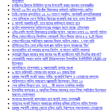
অনুমোদন
চলচ্চিত্র শিল্পকে ডিজিটাল যুগের উপযোগী করার আহ্বান তথ্যমন্ত্রীর
সিলেটে ২৬ দিন ধরে নিখোঁজ বিমানবন্দর কর্মকর্তা আরিফুল্লাহ জেলিন
তৈরি পোশাক রপ্তানিতে ১৪.৭৩ শতাংশ প্রবৃদ্ধি, আশাবাদী রপ্তানিকারকরা
শেখ হাসিনাকে দেশে ফিরিয়ে বিচারের মুখোমুখি করা হবে: তথ্য উপদেষ্টা
৫ আগস্ট সরকারি ছুটি, তবে যাদের কর্মস্থলে থাকতে হবে
দুর্যোগ ব্যবস্থাপনা অধিদপ্তরের প্রকল্পে বদলে যাচ্ছে চৌদ্দগ্রাম
এইচএসসি পাসেই বিমানবন্দরে চাকরির সুযোগ, আবেদন চলবে ৩১ আগস্ট পর্যন্ত
তীব্র লোডশেডিংয়ে বিপর্যস্ত সোনারগাঁ, দিনে মিলছে মাত্র ৪-৫ ঘণ্টা বিদ্যুৎ
লোডশেডিংয়ের প্রতিবাদে বরগুনায় বিদ্যুৎ অফিস ঘেরাও, ৭ দফা দাবি
হলিউডের তিন মেগা ছবির সঙ্গে বক্স অফিস যুদ্ধে শাহরুখের ‘কিং’
অননুমোদিত হর্ন ব্যবহার বন্ধের নির্দেশ, না মানলে আইনি ব্যবস্থা
অ্যাডাল্ট ফিল্মে কাজের কথা জানার পর কী বলেছিলেন সানি লিওনির বাবা-মা?
সেনাবাহিনী প্রধান কর্তৃক আর্মি ইন্টারন্যাশনাল ইসলামিক ইনস্টিটিউট (AIII)-এর
উদ্বোধন
আগস্টজুড়ে তাপপ্রবাহ ও স্বল্পমেয়াদি বন্যার শঙ্কা
৬ মাসে ভরিপ্রতি সোনার দাম কমেছে ৬৭ হাজার টাকা
হরমুজ প্রণালী সংকট আরও গভীর, মুখোমুখি ট্রাম্প ও তেহরানের বক্তব্য
পাকিস্তানে শান্তি সমাবেশে আত্মঘাতী বিস্ফোরণ, নিহত ১৩
শেখ হাসিনা ফিরতে চান, তবে… কী বললেন তসলিমা নাসরিন
ইসলামিক মূল্যবোধ ও আধুনিক শিক্ষার সমন্বয়ে নতুন শিক্ষা প্রতিষ্ঠান উদ্বোধন
করলেন সেনাপ্রধান
সংসদের মাধ্যমেই বাস্তবায়ন হবে জুলাই সনদ: তথ্যমন্ত্রী
পাহাড়ের সংকট নিরসনে সরকারের কার্যকর ভূমিকা চাইলেন নাহিদ ইসলাম
হরমুজ প্রণালী খোলার কোনো চুক্তি হয়নি: ট্রাম্পকে প্রত্যাখ্যান তেহরানের