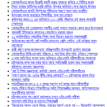
সোনারগাঁওয়ে মাদক বিরোধী র‌্যালী করায় যুবককে কুপিয়ে ও পিটিয়ে জখম
নিহত ফায়ার সার্ভিসের ডুবুরি সাদিক, উদ্ধার অভিযান শেষে মরদেহ উদ্ধার
সোনারগাঁওয়ে জুলাই বিপ্লবের শহীদদের স্মরণে স্মরণ সভা অনুষ্ঠিত
উত্তরায় সড়ক অবরোধে শিক্ষার্থীরা, বন্ধ যান চলাচল
কুমিল্লায় র‍্যাব-১১ এর অভিযানে ১০০ কেজি গাঁজাসহ দুই মাদক ব্যবসায়ী
গ্রেফতার
সোনারগাঁয়ে দুই চেয়ারম্যান প্রার্থীর একই স্থানে সভাকে কেন্দ্র করে উত্তেজনা
আদমজী ইপিজেডে কাপড়ের গোডাউনে ভয়াবহ আগুন
২১ ক্যাটাগরিতে প্রাথমিক শিক্ষা পদক বিতরণ করলেন প্রধানমন্ত্রী
অভিষেকের আগেই সেন্ট স্যাটিন ছাড়লেন লেক্সি লেভিন, নেট দুনিয়ায় তুমুল
আলোচনা
ভারী বর্ষণে বন্যা-জলাবদ্ধতা: পরিকল্পনাহীন উন্নয়নই দুর্ভোগ বাড়াচ্ছে
সোনারগাঁয়ে ডিজিএফআই পরিচয়ে ৫ লাখ টাকা চাঁদা দাবি, দুইজন গ্রেপ্তার
৩ দফা দাবি নিয়ে সংসদ ভবন অভিমুখে এইচএসসি পরীক্ষার্থীদের পদযাত্রা
চট্টগ্রামের বন্যা শুরু হবার সাথে সাথে প্রতিমন্ত্রী হজ্বে আর প্রধানমন্ত্রী
বরিশালে–হাসনাত আব্দুল্লাহ
‘মার্চ টু শিক্ষা মন্ত্রণালয়’ কর্মসূচি ঘোষণা এইচএসসি পরীক্ষার্থীদের
‘লক্ষণ ভালো নয়, এদের খুঁটির জোর কোথায়?’— চট্টগ্রামের হামলা নিয়ে
জামায়াত আমির
পদার্থবিজ্ঞানের ভুল ৬ ও ৭ নম্বর প্রশ্নে পূর্ণ নম্বর পাবে পরীক্ষার্থীরা
পড়ার টেবিলে ফিরতে শিক্ষার্থীদের প্রতি শিক্ষামন্ত্রীর আহ্বান, ক্ষতিগ্রস্তদের
পুনঃপরীক্ষার আশ্বাস
চট্টগ্রাম ছাড়া সব বোর্ডে যথাসময়ে চলবে এইচএসসি পরীক্ষা
পদত্যাগ দাবি নিয়ে যা বললেন শিক্ষামন্ত্রী
‘বিচারকের আসন থেকে বিদায়, ন্যায়ের আদর্শ থেকে নয়’— বিচারপতি আশফাকুল