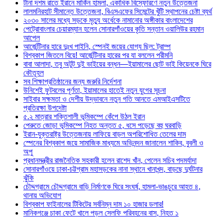
টানা দশম রাতে ইরানে মার্কিন হামলা, একাধিক বিস্ফোরণে নতুন উত্তেজনা
লালমনিরহাট সীমান্তে উত্তেজনা, বিএসএফের সিমেন্টের খুঁটি স্থাপনের চেষ্টা ব্যর্থ
২০৩০ সালের মধ্যে সড়কে মৃত্যু অর্ধেকে নামানোর অঙ্গীকার বাংলাদেশের
পেট্রোবাংলার চেয়ারম্যান হলেন সোনারগাঁওয়ের কৃতি সন্তান ওয়ালিউর রহমান
আপেল
আর্জেন্টিনার হারে দুঃখ পাইনি, স্পেনই জয়ের যোগ্য ছিল: ট্রাম্প
বিশ্বকাপ জিতলে বিয়ে! আর্জেন্টিনার হারের পর যা বললেন পরীমনি
বাবা আলাদা, তবু অটুট দুই ভাইয়ের বন্ধন—ইয়ামালের ছোট ভাই কিয়েনকে ঘিরে
কৌতূহল
সব শিক্ষাপ্রতিষ্ঠানের জন্য জরুরি নির্দেশনা
উনিশেই ফুটবলের পূর্ণতা, ইয়ামালের হাতেই নতুন যুগের সূচনা
সাইবার সক্ষমতা ও দেশীয় উদ্ভাবনে নতুন গতি আনতে এমআইএসটিতে
প্রতিরক্ষা উপদেষ্টা
৫.২ মাত্রার শক্তিশালী ভূমিকম্পে কেঁপে উঠল ইরান
পেরুতে জোড়া ভূমিকম্পে নিহত অন্তত ৫, ধসে পড়েছে বহু ঘরবাড়ি
ইরান-যুক্তরাষ্ট্র উত্তেজনায় লাফিয়ে বাড়ল অপরিশোধিত তেলের দাম
স্পেনের বিশ্বকাপ জয়ে সামাজিক মাধ্যমে অভিনন্দন জানালেন শাকিব, বুবলী ও
অপু
প্রধানমন্ত্রীর রাজনৈতিক সহকারী হলেন রাশেদ খাঁন, পেলেন সচিব পদমর্যাদা
সোনারগাঁওয়ে ঢাকা-চট্টগ্রাম মহাসড়কের নানা স্থানে খানাখন্দ, বাড়ছে দুর্ঘটনার
ঝুঁকি
চৌদ্দগ্রামে চৌদ্দগ্রামে বাড়ি নির্মাণকে ঘিরে সংঘর্ষ, হামলা-ভাঙচুরে আহত ৪,
থানায় অভিযোগ
বিশ্বকাপ ফাইনালের টিকিটের সর্বনিম্ন দাম ১০ হাজার ডলার!
মানিকগঞ্জে চাকা ফেটে খালে পড়ল সেলফি পরিবহনের বাস, নিহত ১