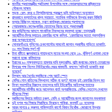
মাননীয় প্রধানমন্ত্রীর প্রতিরক্ষা উপদেষ্টার সঙ্গে নেদারল্যান্ডসের রাষ্ট্রদূতের
সৌজন্য সাক্ষাৎ
সড়ক, রেল, বন্দর ও বিশ্ববিদ্যালয় প্রকল্পে ভূমি অধিগ্রহণ অনুমোদন
বান্দরবানে বন্যার্তদের খাদ্য সহায়তা, শতাধিক পর্যটককে উদ্ধার করল বিজিবি
বন্যায় বিচ্ছিন্ন সাজেক, ত্রাণ কার্যক্রম জোরদার প্রশাসনের
শেয়ারবাজার কেলেঙ্কারির হোতাদের বিচার হবে: প্রধানমন্ত্রী
বার কাউন্সিলের আদলে সাংবাদিক নিবন্ধনের ব্যবস্থা হচ্ছে: তথ্যমন্ত্রী
আর্জেন্টিনা-মিশর ম্যাচের রেফারির পক্ষে কলিনা, ‘রেফারিদের সততা প্রশ্নবিদ্ধ
করা অগ্রহণযোগ্য’
সোনারগাঁওয়ে পুলিশের চেকপোস্টের সামনেই জাপান প্রবাসীর গাড়িতে ডাকাতি,
৩০ লাখ টাকার স্বর্ণ লুট
টানা বৃষ্টিতে কক্সবাজারে পাহাড়ধসে মৃতের সংখ্যা বেড়ে ১৯, ঝুঁকিপূর্ণ এলাকা থেকে
সরানো হচ্ছে বাসিন্দাদের
ইরানের ৯০ লক্ষ্যবস্তুতে হামলার দাবি যুক্তরাষ্ট্র, পাল্টা জবাবের ঘোষণা তেহরানের
মিশরের পক্ষ নিলেন নিউইয়র্কের মেয়র মামদানী, বললেন ‘সত্যিই ডাকাতি করা
হয়েছে!’
বিশ্বাস আর ধৈর্যের ম্যাজিকে শেষ আটে স্পেন
মেসির গোল বাতিলের সিদ্ধান্ত সঠিক না ভুল? সাবেক দুই রেফারির ভিন্ন মত
ফিফা সভাপতির বিরুদ্ধে তদন্তের দাবি ইউরোপীয় আইনপ্রণেতাদের
আর্জেন্টিনার নাটকীয় জয়ে আবেগঘন বার্তা অপরাজিতার, মেসির নেতৃত্বে দেখলেন
জীবনের শিক্ষা
ব্রাজিলের বিদায়ে মর্মাহত চঞ্চল, মেসি ও আর্জেন্টিনার জন্য জানালেন শুভকামনা
দুই দশক পর গিজার পিরামিডে ফিরছেন শাকিরা, কনসার্ট ২৮ নভেম্বর
আরব সাগরে ৫ ক্রুসহ পাকিস্তানি কার্গো বিমান নিখোঁজ, জোরালো উদ্ধার
অভিযান