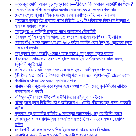
রক্তাক্ত মেসি, আরও দৃঢ় প্রত্যাবর্তন—ইতিহাস কি আবারও আর্জেন্টিনার পক্ষে?
সোনারগাঁওয়ে শপিং মলে চুরির ঘটনায় চোর চক্রের ৯ সদস্য গ্রেপ্তার
দেশের শ্রেষ্ঠ প্রধান শিক্ষক হয়েছেন সোনারগাঁওয়ের বি. আর বিলকিস
বান্দরবানে বন্যাদুর্গত মানুষের পাশে বিজিবি: ১২২টি পরিবারকে নিরাপদে উদ্ধার ও
মানবিক সহায়তা প্রদান
বন্যাদুর্গত ও পানিবন্দি মানুষের পাশে বাংলাদেশ নৌবাহিনী
চিরসবুজ পূর্ণিমার জন্মদিন আজ, ৪৫ বছরে পা রাখলেন জনপ্রিয় এই নায়িকা
সোনারগাঁও থেকে আত্মসাৎ হওয়া ৭৫০ কার্টন সয়াবিন তেল উদ্ধার, প্রতারক ট্রাক
চালক গ্রেপ্তার
বালু ব্যবসা বন্ধ করেছি, এবার পাহাড় কাটাও বন্ধ করব: হুমাম কাদের
প্রত্যন্ত এলাকাতেও ত্রাণ পৌঁছাতে সব বাহিনী সমন্বিতভাবে কাজ করছে:
জ্বালানি প্রতিমন্ত্রী
জামিনে বেরিয়ে স্ত্রী-সন্তানসহ ৬ জনকে হত্যা, অভিযুক্ত পলাতক
ইন্টার্নদের হাত ধরেই চিকিৎসায় বিদেশমুখিতা বন্ধ হবে: প্রধানমন্ত্রী তারেক রহমান
গজারিয়ায় যাত্রা শুরু করল ‘ন্যাচার লাউঞ্জ’
পানাম নগরীর প্রবেশদ্বারে ধ্বংস হয়ে যাওয়া প্রাচীন সেতু পুননির্মাণের দাবিতে
মানববন্ধন ও র‌্যালী
বাণিজ্যমন্ত্রীর সাথে ইউরোপীয় ইউনিয়নের রাষ্ট্রদূত এর বৈঠক
চৌদ্দগ্রামে র‌্যাব-বিজিবির যৌথ অভিযানে ৭০ কেজি গাঁজাসহ দুই মাদক কারবারি
আটক
সুন্দরবনে বড় জাহাঙ্গীর বাহিনীর ৩ সদস্যের আত্মসমর্পণ, উদ্ধার জিম্মি জেলে
ধোঁকামুক্ত ও জবাবদিহিমূলক রাজনীতি প্রতিষ্ঠাই জামায়াতের লক্ষ্য : সেলিম
উদ্দিন
যশোরগামী ১৪ হাজার ৫০০ পিস ইয়াবাসহ ৪ মাদক কারবারি আটক
আগামী ৫ বছরে বিদেশে ১ কোটি দক্ষ কর্মী পাঠাবে সরকার