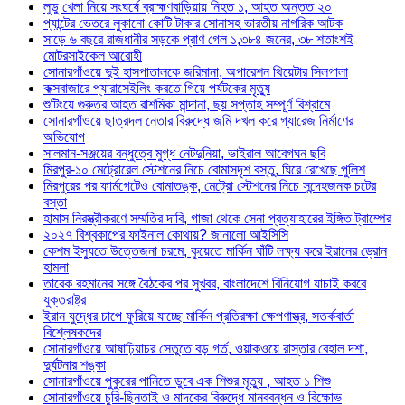
লুডু খেলা নিয়ে সংঘর্ষে ব্রাহ্মণবাড়িয়ায় নিহত ১, আহত অন্তত ২০
প্যান্টের ভেতরে লুকানো কোটি টাকার সোনাসহ ভারতীয় নাগরিক আটক
সাড়ে ৬ বছরে রাজধানীর সড়কে প্রাণ গেল ১,৩৮৪ জনের, ৩৮ শতাংশই
মোটরসাইকেল আরোহী
সোনারগাঁওয়ে দুই হাসপাতালকে জরিমানা, অপারেশন থিয়েটার সিলগালা
কক্সবাজারে প্যারাসেইলিং করতে গিয়ে পর্যটকের মৃত্যু
শুটিংয়ে গুরুতর আহত রাশমিকা মান্দানা, ছয় সপ্তাহ সম্পূর্ণ বিশ্রামে
সোনারগাঁওয়ে ছাত্রদল নেতার বিরুদ্ধে জমি দখল করে গ্যারেজ নির্মাণের
অভিযোগ
সালমান-সঞ্জয়ের বন্ধুত্বে মুগ্ধ নেটদুনিয়া, ভাইরাল আবেগঘন ছবি
মিরপুর-১০ মেট্রোরেল স্টেশনের নিচে বোমাসদৃশ বস্তু, ঘিরে রেখেছে পুলিশ
মিরপুরের পর ফার্মগেটেও বোমাতঙ্ক, মেট্রো স্টেশনের নিচে সন্দেহজনক চটের
বস্তা
হামাস নিরস্ত্রীকরণে সম্মতির দাবি, গাজা থেকে সেনা প্রত্যাহারের ইঙ্গিত ট্রাম্পের
২০২৭ বিশ্বকাপের ফাইনাল কোথায়? জানালো আইসিসি
কেশম ইস্যুতে উত্তেজনা চরমে, কুয়েতে মার্কিন ঘাঁটি লক্ষ্য করে ইরানের ড্রোন
হামলা
তারেক রহমানের সঙ্গে বৈঠকের পর সুখবর, বাংলাদেশে বিনিয়োগ যাচাই করবে
যুক্তরাষ্ট্র
ইরান যুদ্ধের চাপে ফুরিয়ে যাচ্ছে মার্কিন প্রতিরক্ষা ক্ষেপণাস্ত্র, সতর্কবার্তা
বিশ্লেষকদের
সোনারগাঁওয়ে আষাঢ়িয়াচর সেতুতে বড় গর্ত, ওয়াকওয়ে রাস্তার বেহাল দশা,
দুর্ঘটনার শঙ্কা
সোনারগাঁওয়ে পুকুরের পানিতে ডুবে এক শিশুর মৃত্যু , আহত ১ শিশু
সোনারগাঁওয়ে চুরি-ছিনতাই ও মাদকের বিরুদ্ধে মানববন্ধন ও বিক্ষোভ