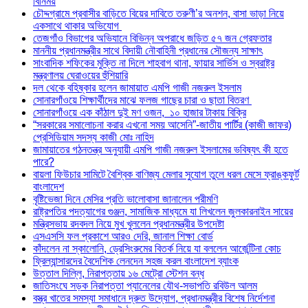
বিনিময়
চৌদ্দগ্রামে প্রবাসীর বাড়িতে বিয়ের দাবিতে তরুণী’র অনশন, বাসা ভাড়া নিয়ে
একসাথে থাকার অভিযোগ
তেজগাঁও বিভাগের অভিযানে বিভিন্ন অপরাধে জড়িত ৫৭ জন গ্রেফতার
মাননীয় প্রধানমন্ত্রীর সাথে বিদায়ী নৌবাহিনী প্রধানের সৌজন্য সাক্ষাৎ
সাংবাদিক শফিকের মুক্তি না দিলে শাহবাগ থানা, ফায়ার সার্ভিস ও স্বরাষ্ট্র
মন্ত্রণালয় ঘেরাওয়ের হুঁশিয়ারি
দল থেকে বহিষ্কার হলেন জামায়াত এমপি গাজী নজরুল ইসলাম
সোনারগাঁওয়ে শিক্ষার্থীদের মাঝে ফলজ গাছের চারা ও ছাতা বিতরণ ​
সোনারগাঁওয়ে এক কাঁঠাল দুই মণ ওজন, ১০ হাজার টাকায় বিক্রি
“সরকারের সমালোচনা করার এখনো সময় আসেনি”-জাতীয় পার্টির (কাজী জাফর)
প্রেসিডিয়াম সদস্য কাজী মোঃ নাহিদ
জামায়াতের গঠনতন্ত্র অনুযায়ী এমপি গাজী নজরুল ইসলামের ভবিষ্যৎ কী হতে
পারে?
বায়লা ফিউচার সামিটে বৈশ্বিক বাণিজ্য মেলার সুযোগ তুলে ধরল মেসে ফ্রাঙ্কফুর্ট
বাংলাদেশ
বৃষ্টিভেজা দিনে মেসির প্রতি ভালোবাসা জানালেন পরীমণি
রাষ্ট্রপতির পদত্যাগের গুঞ্জন, সামাজিক মাধ্যমে যা লিখলেন জুলকারনাইন সায়ের
মন্ত্রিসভায় রদবদল নিয়ে মুখ খুললেন প্রধানমন্ত্রীর উপদেষ্টা
এসএসসি ফল প্রকাশে আরও দেরি, জানাল শিক্ষা বোর্ড
কাঁদলেন না স্কালোনি, ড্রেসিংরুমের বিতর্ক নিয়ে যা বললেন আর্জেন্টিনা কোচ
ফ্রিল্যান্সারদের বৈদেশিক লেনদেন সহজ করল বাংলাদেশ ব্যাংক
উত্তাল দিল্লি, নিরাপত্তায় ১৬ মেট্রো স্টেশন বন্ধ
জাতিসংঘে সড়ক নিরাপত্তা প্যানেলের যৌথ-সভাপতি রবিউল আলম
বস্ত্র খাতের সমস্যা সমাধানে দ্রুত উদ্যোগ, প্রধানমন্ত্রীর বিশেষ নির্দেশনা