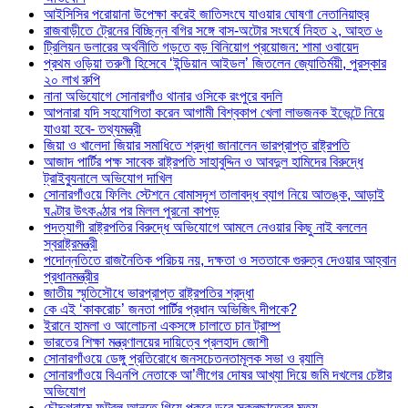
আইসিসির পরোয়ানা উপেক্ষা করেই জাতিসংঘে যাওয়ার ঘোষণা নেতানিয়াহুর
রাজবাড়ীতে ট্রেনের বিচ্ছিন্ন বগির সঙ্গে বাস-অটোর সংঘর্ষে নিহত ২, আহত ৬
ট্রিলিয়ন ডলারের অর্থনীতি গড়তে বড় বিনিয়োগ প্রয়োজন: শামা ওবায়েদ
প্রথম ওড়িয়া তরুণী হিসেবে ‘ইন্ডিয়ান আইডল’ জিতলেন জ্যোতির্ময়ী, পুরস্কার
২০ লাখ রুপি
নানা অভিযোগে সোনারগাঁও থানার ওসিকে রংপুরে বদলি
আপনারা যদি সহযোগিতা করেন আগামী বিশ্বকাপ খেলা লাভজনক ইভেন্টে নিয়ে
যাওয়া হবে- তথ্যমন্ত্রী
জিয়া ও খালেদা জিয়ার সমাধিতে শ্রদ্ধা জানালেন ভারপ্রাপ্ত রাষ্ট্রপতি
আজাদ পার্টির পক্ষ সাবেক রাষ্ট্রপতি সাহাবুদ্দিন ও আবদুল হামিদের বিরুদ্ধে
ট্রাইব্যুনালে অভিযোগ দাখিল
সোনারগাঁওয়ে ফিলিং স্টেশনে বোমাসদৃশ তালাবদ্ধ ব্যাগ নিয়ে আতঙ্ক, আড়াই
ঘণ্টার উৎকণ্ঠার পর মিলল পুরনো কাপড়
পদত্যাগী রাষ্ট্রপতির বিরুদ্ধে অভিযোগে আমলে নেওয়ার কিছু নাই বললেন
স্বরাষ্ট্রমন্ত্রী
পদোন্নতিতে রাজনৈতিক পরিচয় নয়, দক্ষতা ও সততাকে গুরুত্ব দেওয়ার আহ্বান
প্রধানমন্ত্রীর
জাতীয় স্মৃতিসৌধে ভারপ্রাপ্ত রাষ্ট্রপতির শ্রদ্ধা
কে এই ‘কাকরোচ’ জনতা পার্টির প্রধান অভিজিৎ দীপকে?
ইরানে হামলা ও আলোচনা একসঙ্গে চালাতে চান ট্রাম্প
ভারতের শিক্ষা মন্ত্রণালয়ের দায়িত্বে প্রলহাদ জোশী
সোনারগাঁওয়ে ডেঙ্গু প্রতিরোধে জনসচেতনতামূলক সভা ও র‍্যালি
সোনারগাঁওয়ে বিএনপি নেতাকে আ’লীগের দোষর আখ্যা দিয়ে জমি দখলের চেষ্টার
অভিযোগ
চৌদ্দগ্রামে ফুটবল আনতে গিয়ে পুকুরে ডুবে স্কুলছাত্রের মৃত্যু