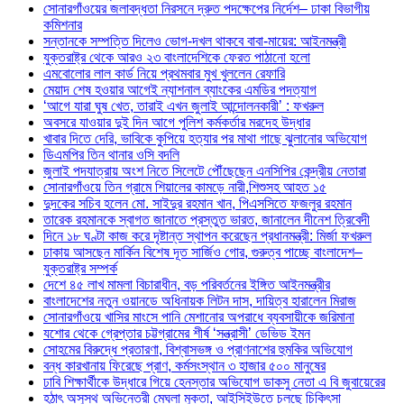
সোনারগাঁওয়ের জলাবদ্ধতা নিরসনে দ্রুত পদক্ষেপের নির্দেশ– ঢাকা বিভাগীয়
কমিশনার
সন্তানকে সম্পত্তি দিলেও ভোগ-দখল থাকবে বাবা-মায়ের: আইনমন্ত্রী
যুক্তরাষ্ট্র থেকে আরও ২৩ বাংলাদেশিকে ফেরত পাঠানো হলো
এমবোলোর লাল কার্ড নিয়ে প্রথমবার মুখ খুললেন রেফারি
মেয়াদ শেষ হওয়ার আগেই ন্যাশনাল ব্যাংকের এমডির পদত্যাগ
‘আগে যারা ঘুষ খেত, তারাই এখন জুলাই আন্দোলনকারী’ : ফখরুল
অবসরে যাওয়ার দুই দিন আগে পুলিশ কর্মকর্তার মরদেহ উদ্ধার
খাবার দিতে দেরি, ভাবিকে কুপিয়ে হত্যার পর মাথা গাছে ঝুলানোর অভিযোগ
ডিএমপির তিন থানার ওসি বদলি
জুলাই পদযাত্রায় অংশ নিতে সিলেটে পৌঁছেছেন এনসিপির কেন্দ্রীয় নেতারা
সোনারগাঁওয়ে তিন গ্রামে শিয়ালের কামড়ে নারী,শিশুসহ আহত ১৫
দুদকের সচিব হলেন মো. সাইদুর রহমান খান, পিএসসিতে ফজলুর রহমান
তারেক রহমানকে স্বাগত জানাতে প্রস্তুত ভারত, জানালেন দীনেশ ত্রিবেদী
দিনে ১৮ ঘণ্টা কাজ করে দৃষ্টান্ত স্থাপন করেছেন প্রধানমন্ত্রী: মির্জা ফখরুল
ঢাকায় আসছেন মার্কিন বিশেষ দূত সার্জিও গোর, গুরুত্ব পাচ্ছে বাংলাদেশ–
যুক্তরাষ্ট্র সম্পর্ক
দেশে ৪৫ লাখ মামলা বিচারাধীন, বড় পরিবর্তনের ইঙ্গিত আইনমন্ত্রীর
বাংলাদেশের নতুন ওয়ানডে অধিনায়ক লিটন দাস, দায়িত্ব হারালেন মিরাজ
সোনারগাঁওয়ে খাসির মাংসে পানি মেশানোর অপরাধে ব্যবসায়ীকে জরিমানা
যশোর থেকে গ্রেপ্তার চট্টগ্রামের শীর্ষ ‘সন্ত্রাসী’ ডেভিড ইমন
সোহমের বিরুদ্ধে প্রতারণা, বিশ্বাসভঙ্গ ও প্রাণনাশের হুমকির অভিযোগ
বন্ধ কারখানায় ফিরেছে প্রাণ, কর্মসংস্থান ৩ হাজার ৫০০ মানুষের
ঢাবি শিক্ষার্থীকে উদ্ধারে গিয়ে হেনস্তার অভিযোগ ডাকসু নেতা এ বি জুবায়েরের
হঠাৎ অসুস্থ অভিনেত্রী মেঘলা মুক্তা, আইসিইউতে চলছে চিকিৎসা