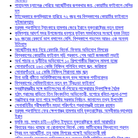
পাহাড়সম চ্যালেঞ্জ পেরিয়ে আর্জেন্টিনার রূপকথার জয়, কোয়ার্টার ফাইনালে মেসির
দল
টাইব্রেকারে কলম্বিয়াকে হারিয়ে ৭২ বছর পর বিশ্বকাপের কোয়ার্টার ফাইনালে
সুইজারল্যান্ড
হরমুজ প্রণালিতে ট্যাংকারে হামলার জেরে ইরানে যুক্তরাষ্ট্রের নতুন হামলা
কুমিল্লায় আদর্শ সদর উপজেলার ধনপুরে ফুটবল সমর্থকদের সংঘর্ষে যুবক নিহত
৯৬ বছরের রেকর্ডে ভাগ বসালেন মেসি, বিশ্বকাপে গড়লেন আরও এক অনন্য
ইতিহাস
আর্জেন্টিনার জয় নিয়ে রেফারিং বিতর্ক, ফিফায় অভিযোগ মিসরের
বিশ্বকাপের কোয়ার্টার ফাইনাল সূচি প্রকাশ, শেষ আটে জমজমাট লড়াই
অর্থ পাচার ও দুর্নীতির অভিযোগে ১০ শিল্পগোষ্ঠীর বিরুদ্ধে মামলা হচ্ছে
সোনারগাঁওয়ে ২৬৩ কেজি নিষিদ্ধ পলিথিন ব্যাগ জব্দ, জরিমানা
সোনারগাঁওয়ে ২৫ কেজি নিষিদ্ধ পিরানহা মাছ জব্দ
টানা ভারী বৃষ্টিতে অনির্দিষ্টকালের জন্য বন্ধ সাজেক পর্যটনকেন্দ্র
বিশ্বকাপের সেমিফাইনালে নতুন বল ‘ট্রিওন্ডা ফাইনাল’
স্বরাষ্ট্রমন্ত্রীর সঙ্গে জাতিসংঘের জঁ-পিয়েরে লাক্রোয়ার দ্বিপাক্ষিক বৈঠক
হঠাৎ গ্রামের বাড়িতে তিন কিংবদন্তি অভিনেত্রী, যশোরে ববিতা-সুচন্দা-চম্পা
অক্টোবরে শুরু হতে পারে স্থানীয় সরকার নির্বাচন, জানালেন তথ্য উপদেষ্টা
সেনাবাহিনীর গ্রীষ্মকালীন মহড়া পরিদর্শনে প্রধানমন্ত্রী তারেক রহমান
হরমুজ প্রণালিতে ফের ক্ষেপণাস্ত্র হামলার দাবি যুক্তরাষ্ট্রের, অস্বীকার-ব্যাখ্যায়
ইরান
হুমকি নয়, সম্মান চাই—চুক্তি ইস্যুতে যুক্তরাষ্ট্রকে বার্তা আরাঘচির
বিদায়ের পরও থামছে না রোনালদো বিতর্ক, কোচ মার্টিনেজের সিদ্ধান্তে প্রশ্ন
প্রিয় দল আর্জেন্টিনা, তবু আজ মিশরের পক্ষেই অভিনেত্রী বর্ষা