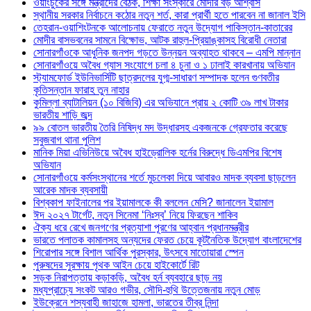
ওয়াংচুকের সঙ্গে মন্ত্রীদের বৈঠক, শিক্ষা সংস্কারে মোদীর বড় আশ্বাস
স্থানীয় সরকার নির্বাচনে কঠোর নতুন শর্ত, কারা প্রার্থী হতে পারবেন না জানাল ইসি
তেহরান-ওয়াশিংটনকে আলোচনায় ফেরাতে নতুন উদ্যোগ পাকিস্তান-কাতারের
মোদীর বাসভবনের সামনে বিক্ষোভ, আটক রাহুল-প্রিয়াঙ্কাসহ বিরোধী নেতারা
সোনারগাঁওকে আধুনিক জনপদ গড়তে উন্নয়ন অব্যাহত থাকবে – এমপি মান্নান
সোনারগাঁওয়ে অবৈধ গ্যাস সংযোগে চলা ৪ চুনা ও ১ ঢালাই কারখানায় অভিযান
স্ট্যামফোর্ড ইউনিভার্সিটি ছাত্রদলের যুগ্ম-সাধারণ সম্পাদক হলেন গুণবতীর
কৃতিসন্তান ফারাহ তুন নাহার
কুমিল্লা ব্যাটালিয়ন (১০ বিজিবি) এর অভিযানে প্রায় ২ কোটি ৩৯ লাখ টাকার
ভারতীয় শাড়ি জব্দ
৯৯ বোতল ভারতীয় তৈরি নিষিদ্ধ মদ উদ্ধারসহ একজনকে গ্রেফতার করেছে
সবুজবাগ থানা পুলিশ
মানিক মিয়া এভিনিউয়ে অবৈধ হাইড্রোলিক হর্নের বিরুদ্ধে ডিএমপির বিশেষ
অভিযান
সোনারগাঁওয়ে কর্মসংস্থানের শর্তে মুচলেকা দিয়ে আবারও মাদক ব্যবসা ছাড়লেন
আরেক মাদক ব্যবসায়ী
বিশ্বকাপ ফাইনালের পর ইয়ামালকে কী বললেন মেসি? জানালেন ইয়ামাল
ঈদ ২০২৭ টার্গেট, নতুন সিনেমা ‘নিঃস্ব’ নিয়ে ফিরছেন শাকিব
ঐক্য ধরে রেখে জনগণের প্রত্যাশা পূরণের আহ্বান প্রধানমন্ত্রীর
ভারতে পলাতক কামালসহ অন্যদের ফেরত চেয়ে কূটনৈতিক উদ্যোগ বাংলাদেশের
শিরোপার সঙ্গে বিশাল আর্থিক পুরস্কার, উৎসবে মাতোয়ারা স্পেন
পুরুষদের সুরক্ষায় পৃথক আইন চেয়ে হাইকোর্টে রিট
সড়ক নিরাপত্তায় কড়াকড়ি, অবৈধ হর্ন ব্যবহারে ছাড় নয়
মধ্যপ্রাচ্যে সংকট আরও গভীর, সৌদি-হুথি উত্তেজনায় নতুন মোড়
ইউক্রেনে শস্যবাহী জাহাজে হামলা, ভারতের তীব্র নিন্দা