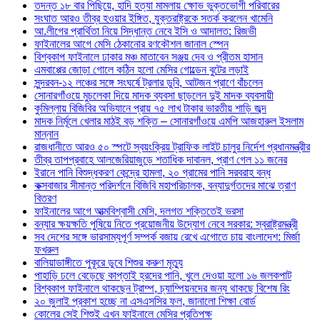
তদন্ত ১৮ বার পিছিয়ে, হাদি হত্যা মামলায় ক্ষোভ ভুক্তভোগী পরিবারের
সংঘাত আরও তীব্র হওয়ার ইঙ্গিত, যুক্তরাষ্ট্রকে সতর্ক করলেন খামেনি
আ.লীগের প্রার্থিতা নিয়ে সিদ্ধান্ত নেবে ইসি ও আদালত: রিজভী
ফাইনালের আগে মেসি ঠেকানোর রণকৌশল জানাল স্পেন
বিশ্বকাপ ফাইনালে ঢাকার মঞ্চ মাতাবেন সঞ্জয় দেব ও প্রীতম হাসান
এমবাপ্পের জোড়া গোলে কঠিন হলো মেসির গোল্ডেন বুটের লড়াই
সুন্দরবন-১২ লঞ্চের সঙ্গে সংঘর্ষে ট্রলার ডুবি, আটজন প্রাণে বাঁচলেন
সোনারগাঁওয়ে মুচলেকা দিয়ে মাদক ব্যবসা ছাড়লেন দুই মাদক ব্যবসায়ী
কুমিল্লায় বিজিবির অভিযানে প্রায় ৭৫ লাখ টাকার ভারতীয় শাড়ি জব্দ
মাদক নির্মূলে খেলার মাঠই বড় শক্তি – সোনারগাঁওয়ে এমপি আজহারুল ইসলাম
মান্নান
রাজধানীতে আরও ৫০ স্পটে স্বয়ংক্রিয় ট্রাফিক লাইট চালুর নির্দেশ প্রধানমন্ত্রীর
তীব্র তাপপ্রবাহে আলজেরিয়াজুড়ে শতাধিক দাবানল, প্রাণ গেল ১১ জনের
ইরানে পানি বিশুদ্ধকরণ কেন্দ্রে হামলা, ২০ গ্রামের পানি সরবরাহ বন্ধ
কক্সবাজার সীমান্ত পরিদর্শনে বিজিবি মহাপরিচালক, বন্যাদুর্গতদের মাঝে ত্রাণ
বিতরণ
ফাইনালের আগে আত্মবিশ্বাসী মেসি, দলগত শক্তিতেই ভরসা
বন্যার ক্ষয়ক্ষতি পুষিয়ে নিতে প্রয়োজনীয় উদ্যোগ নেবে সরকার: স্বরাষ্ট্রমন্ত্রী
সব দেশের সঙ্গে ভারসাম্যপূর্ণ সম্পর্ক বজায় রেখে এগোতে চায় বাংলাদেশ: মির্জা
ফখরুল
বালিয়াডাঙ্গীতে পুকূরে ডুবে শিশুর করুণ মৃত্যু
পাহাড়ি ঢলে বেড়েছে কাপ্তাই হ্রদের পানি, খুলে দেওয়া হলো ১৬ জলকপাট
বিশ্বকাপ ফাইনালে থাকছেন ট্রাম্প, চ্যাম্পিয়নদের জন্য থাকছে বিশেষ রিং
২০ জুলাই প্রকাশ হচ্ছে না এসএসসির ফল, জানালো শিক্ষা বোর্ড
কোলের সেই শিশুই এখন ফাইনালে মেসির প্রতিপক্ষ