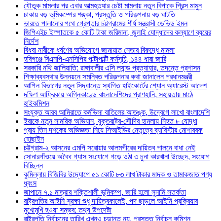
যৌতুক মামলার পর এবার আত্মহত্যার চেষ্টা মামলায় নতুন বিপাকে প্রিন্স মামুন
ঢাকায় বড় ভূমিকম্পের শঙ্কা, প্রস্তুতি ও পরিকল্পনায় বড় ঘাটতি
ভারতে পালানোর পথে গ্রেপ্তার চট্টগ্রামের শীর্ষ সন্ত্রাসী ডেভিড ইমন
জিপিএইচ ইস্পাতকে ৫ কোটি টাকা জরিমানা, জুলাই যোদ্ধাদের কল্যাণে ব্যয়ের
নির্দেশ
বিধবা নারীকে ধর্ষণের অভিযোগে জামায়াত নেতার বিরুদ্ধে মামলা
হবিগঞ্জে বিএনপি-এনসিপির পাল্টাপাল্টি কর্মসূচি, ১৪৪ ধারা জারি
সরকারি নথি জালিয়াতি: রাঙ্গাবালীর এসি ল্যান্ড প্রত্যাহার, তদন্তে প্রশাসন
শিক্ষাব্যবস্থার উন্নয়নে সমন্বিত পরিকল্পনার কথা জানালেন প্রধানমন্ত্রী
আপিল বিভাগের নতুন সিদ্ধান্তে স্থগিত হাইকোর্টের শ্যোন অ্যারেস্ট আদেশ
দক্ষিণ আফ্রিকায় অগ্নিকাণ্ডে বাংলাদেশিদের প্রাণহানি, সহায়তায় মাঠে
হাইকমিশন
সংযুক্ত আরব আমিরাতে কর্মভিসা বাতিলের আতঙ্ক, উদ্বেগে লাখো বাংলাদেশি
ইরাকে নতুন সামরিক অভিযান, যুক্তরাষ্ট্র-সৌদির হামলায় নিহত ৮ যোদ্ধা
প্রায় তিন দশকের অভিজ্ঞতা নিয়ে সিআইডির নেতৃত্বে ব্যারিস্টার মোশাররফ
হোছাইন
চট্টগ্রাম-২ আসনের এমপি সরোয়ার আলমগীরের দায়িত্ব পালনে বাধা নেই
সোনারগাঁওয়ে অবৈধ গ্যাস সংযোগে গড়ে ওঠা ৩ চুনা কারখানা উচ্ছেদ, সংযোগ
বিচ্ছিন্ন
কুমিল্লায় বিজিবির উদ্যোগে ৫১ কোটি ৮৩ লাখ টাকার মাদক ও তামাকজাত পণ্য
ধ্বংস
জাপানে ৭.১ মাত্রার শক্তিশালী ভূমিকম্প, জারি হলো সুনামি সতর্কতা
রাষ্ট্রপতির আইনি সুরক্ষা শুধু দায়িত্বকালেই, পদ ছাড়লে আইনি প্রক্রিয়ার
মুখোমুখি হওয়া সম্ভব: তথ্য উপদেষ্টা
রাষ্ট্রপতি নির্বাচনের তারিখ এখনও চূড়ান্ত নয়, প্রস্তুত নির্বাচন কমিশন