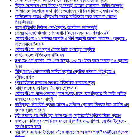
ব্রিকস সম্মেলনে যোগ দিতে প্রধানমন্ত্রী তারেক রহমানকে মোদীর আমন্ত্রণ
জিসিসি দেশগুলোকে কড়া বার্তা তেহরানের, মার্কিন ঘাঁটিতে হামলার ইঙ্গিত
আসিয়ানকে আরও শক্তিশালী করতে ঘনিষ্ঠভাবে কাজ করবে বাংলাদেশ:
পররাষ্ট্রমন্ত্রী
নতুন রাষ্ট্রপতি নির্বাচন সেপ্টেম্বরে, জানালেন আইনমন্ত্রী
সেমিকন্ডাক্টরেই বাংলাদেশের আগামী দিনের সম্ভাবনা: প্রধানমন্ত্রী
সোনারগাঁওয়ে ১২ মামলার আসামি ও শীর্ষ সন্ত্রাসী রাসেল আহমেদ গ্রেপ্তার ,
আগ্নেয়াস্ত্র উদ্ধার
সোনারগাঁওয়ে জগন্নাথ দেবের উল্টো রথযাত্রা অনুষ্ঠিত
হারিয়ে যাচ্ছে ঐতিহ্যের মাটির ঘর
রুপগঞ্জে এক মাসেই ধসে গেল রাস্তা, ৫০ লাখ টাকা জলে অবরুদ্ধ ৫ গ্রামের
মানুষ
সিদ্ধিরগঞ্জে পোশাককর্মী সাদিয়া হত্যায় প্রেমিক রাজ্জাক গ্রেপ্তার ও
স্বীকারোক্তি
প্রাইভেটকার চালকের মারধরে ইজিবাইক চালকের মৃত্যু
সিদ্ধিরগঞ্জে ৪ পরিবহন চাঁদাবাজ গ্রেপ্তার
সোনারগাঁওয়ে পাম্পগুলোতে গ্যাস সংকট, চরম ভোগান্তিতে সিএনজি চালিত
যানবাহনের চালক ও যাত্রী
নবনিযুক্ত নৌবাহিনী প্রধান ভাইস এডমিরাল খোন্দকার মিসবাহ উল আজীম-এর
র‍্যাংক ব্যাজ পরিধান
হুতি হামলার পর সৌদি ট্যাংকারে আগুন, স্যাটেলাইট ছবিতে মিলল প্রমাণ
বাংলাদেশ-সিঙ্গাপুর সম্পর্ক জোরদারে দ্বিপক্ষীয় সহযোগিতা, রোহিঙ্গা ইস্যুতেও
সমর্থন চাইল ঢাকা
ম্যানিলায় আসিয়ান বৈঠকের ফাঁকে বাংলাদেশ-ভারতের পররাষ্ট্রমন্ত্রীদের শুভেচ্ছা