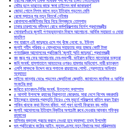
ইরানের বিরুদ্ধে একক সামরিক পদক্ষেপের ইঙ্গিত নেতানিয়াহুর
মেটার ভুলে ভারতের কাছে ক্ষমা চাইলেন মার্ক জাকারবার্গ
জোড়া গোলে লিগস কাপে নতুন ইতিহাস গড়লেন মেসি
রেমো ম্যাচের পর নতুন বিতর্কে নেইমার
রোনালদো-জর্জিইনার বিয়ে নিয়ে বিশ্বজুড়ে তোলপাড়
ঢাকার চারপাশের নদীদূষণ রোধে কর্মপরিকল্পনার নির্দেশ প্রধানমন্ত্রীর
সোনারগাঁওয়ে জুলাই গণঅভ্যুত্থান দিবসে আলোচনা, আর্থিক সহায়তা ও দোয়া
মাহফিল
পথ হারালে এই জাদুঘরে এসে পথ খুঁজে নেবো: ড. ইউনূস
জুলাই শহীদ পরিবার ও যোদ্ধাদের সহায়তায় ব্যয় হাজার কোটি টাকা
গণতান্ত্রিক আন্দোলনের প্রতিচ্ছবি ‘জুলাই স্মৃতি জাদুঘর’: প্রধানমন্ত্রী
বহু বছর পর ফের আলোচনায় দেব-শুভশ্রী, ভাইরাল ছবিতে মাতোয়ারা ভক্তরা
জবি সংঘর্ষ: হাসপাতালে আহতদের ওপরও হামলার অভিযোগ, দায়ী ছাত্রদল
এসপি মাসুদকে উদ্দেশ করে পলাতক রায়হানের পোস্ট, গ্রেপ্তারে অভিযান
অব্যাহত
লাইভে কান্নায় ভেঙে পড়লেন জ্যোতিকা জ্যোতি, জানালেন মানসিক ও আর্থিক
সংকটের কথা
জবিতে ছাত্রদল-শিবির সংঘর্ষ, উত্তপ্ত ক্যাম্পাস
৫ আগস্ট উপলক্ষে র‌্যাবের নিরাপত্তা জোরদার, সারা দেশে বিশেষ নজরদারি
ইউক্রেনে হামলার প্রস্তুতি নিয়েও শেষ মুহূর্তে পরিকল্পনা বাতিল করল ইরান
শাকিব খানকে কথা দিলেন ববিতা, শর্ত পূরণ হলেই ফিরবেন বড় পর্দায়
জুলাই আন্দোলনের ইতিহাস বিকৃতির অপচেষ্টা রুখে দেওয়ার আহ্বান শফিকুর
রহমানের
হাসিনার বক্তব্য প্রচার করলে নেওয়া হবে ব্যবস্থা: তথ্য উপদেষ্টা
গুম প্রতিরোধে কঠোর আইন, মৃত্যুদণ্ডসহ নতুন বিধানের সড়া মন্ত্রিসভায়