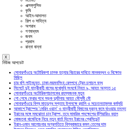
মতামত
এক্সক্লুসিভ
কৃষি
আইন-আদালত
শিল্প ও সাহিত্য
অপরাধ
গণমাধ্যম
জবস
প্রবাস
রান্না বান্না
X
নিউজ আপডেট
সোনারগাঁওয়ে অটোরিকশা চালক হত্যার বিচারের দাবিতে মানববন্ধন ও বিক্ষোভ
মিছিল
চার বগি লাইনচ্যুত, ঢাকা-ময়মনসিংহ রেলপথে ট্রেন চলাচল বন্ধ
সিলেটে দুই যাত্রীবাহী বাসের মুখোমুখি সংঘর্ষে নিহত ৯, আহত অন্তত ১৫
সোনারগাঁওয়ে অটোরিকশাচালকের রহস্যজনক মৃত্যু
শো শেষে ফেরার পথে সড়ক দুর্ঘটনায় আহত মৌসুমী মৌ
সোনারগাঁওয়ে বিশ্ব মাতৃদুগ্ধ সপ্তাহ উপলক্ষে র‍্যালি ও সচেতনতামূলক কর্মসূচি
আকাশে ট্রাম্পের ‘মেরিন ওয়ান’ ও যাত্রীবাহী বিমানের দূরত্ব কমে যাওয়ায় তদন্ত
ইরানের সঙ্গে সমঝোতা চান ট্রাম্প, তবে সামরিক পদক্ষেপের হুঁশিয়ারিও বহাল
মোজতবা খামেনিকে নিয়ে নতুন বার্তা দিলেন ইরানের প্রেসিডেন্ট
ইরান-ওমান আলোচনার অগ্রগতিতে বিশ্ববাজারে কমল তেলের দাম