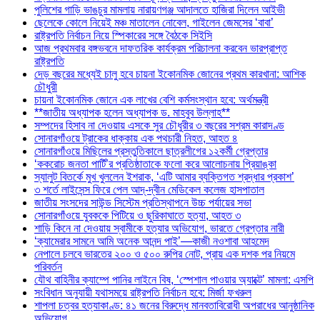
পুলিশের গাড়ি ভাঙচুর মামলায় নারায়ণগঞ্জ আদালতে হাজিরা দিলেন আইভী
ছেলেকে কোলে নিয়েই মঞ্চ মাতালেন নোবেল, গাইলেন জেমসের ‘বাবা’
রাষ্ট্রপতি নির্বাচন নিয়ে স্পিকারের সঙ্গে বৈঠকে সিইসি
আজ প্রথমবার বঙ্গভবনে দাফতরিক কার্যক্রম পরিচালনা করবেন ভারপ্রাপ্ত
রাষ্ট্রপতি
দেড় বছরের মধ্যেই চালু হবে চায়না ইকোনমিক জোনের প্রথম কারখানা: আশিক
চৌধুরী
চায়না ইকোনমিক জোনে এক লাখের বেশি কর্মসংস্থান হবে: অর্থমন্ত্রী
**জাতীয় অধ্যাপক হলেন অধ্যাপক ড. মাহবুব উল্লাহ**
সম্পদের হিসাব না দেওয়ায় এসকে সুর চৌধুরীর ৩ বছরের সশ্রম কারাদণ্ড
সোনারগাঁওয়ে ট্রাকের ধাক্কায় এক পথচারী নিহত, আহত ৪
সোনারগাঁওয়ে মিছিলের প্রস্তুতিকালে ছাত্রলীগের ১২কর্মী গ্রেপ্তার
‘ককরোচ জনতা পার্টি’র প্রতিষ্ঠাতাকে ফলো করে আলোচনায় প্রিয়াঙ্কা
স্যালুট বিতর্কে মুখ খুললেন ইশরাক, ‘এটি আমার ব্যক্তিগত শ্রদ্ধার প্রকাশ’
৩ শর্তে লাইসেন্স ফিরে পেল আদ্-দ্বীন মেডিকেল কলেজ হাসপাতাল
জাতীয় সংসদের সাউন্ড সিস্টেম প্রতিস্থাপনে উচ্চ পর্যায়ের সভা
সোনারগাঁওয়ে যুবককে পিটিয়ে ও ছুরিকাঘাতে হত্যা, আহত ৩
শাড়ি কিনে না দেওয়ায় স্বামীকে হত্যার অভিযোগ, ভারতে গ্রেপ্তার নারী
‘ক্যামেরার সামনে আমি অনেক আনন্দ পাই’—কাজী নওশাবা আহমেদ
নেপালে চলবে ভারতের ২০০ ও ৫০০ রুপির নোট, প্রায় এক দশক পর নিয়মে
পরিবর্তন
যৌথ বাহিনীর ক্যাম্পে পানির লাইনে বিষ, ‘স্পেশাল পাওয়ার অ্যাক্টে’ মামলা: এসপি
সংবিধান অনুযায়ী যথাসময়ে রাষ্ট্রপতি নির্বাচন হবে: মির্জা ফখরুল
শাপলা চত্বর হত্যাকাণ্ড: ৪১ জনের বিরুদ্ধে মানবতাবিরোধী অপরাধের আনুষ্ঠানিক
অভিযোগ