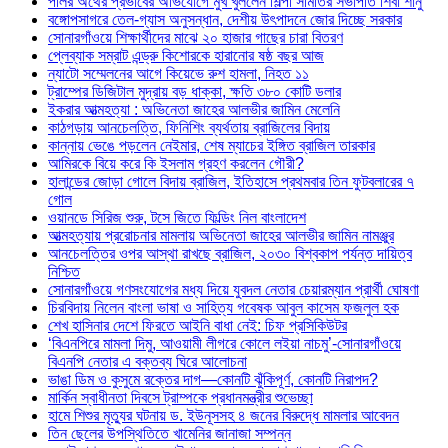
পলির অর্থের প্রভাবের অভিযোগে মুখ খুললেন শিল্পী সমিতির সভাপতি শিবা শানু
বঙ্গোপসাগরে তেল-গ্যাস অনুসন্ধান, দেশীয় উৎপাদনে জোর দিচ্ছে সরকার
সোনারগাঁওয়ে শিক্ষার্থীদের মাঝে ২০ হাজার গাছের চারা বিতরণ
প্লেব্যাক সম্রাট এন্ড্রু কিশোরকে হারানোর ষষ্ঠ বছর আজ
ন্যাটো সম্মেলনের আগে কিয়েভে রুশ হামলা, নিহত ১১
ট্রাম্পের ডিজিটাল মুদ্রায় বড় ধাক্কা, ক্ষতি ৩৮০ কোটি ডলার
ইকরার আত্মহত্যা : অভিনেতা জাহের আলভীর জামিন মেলেনি
কাঠগড়ায় আনচেলত্তি, ফিনিশিং ব্যর্থতায় ব্রাজিলের বিদায়
কান্নায় ভেঙে পড়লেন নেইমার, শেষ ম্যাচের ইঙ্গিত ব্রাজিল তারকার
আমিরকে বিয়ে করে কি ইসলাম গ্রহণ করলেন গৌরী?
হালান্ডের জোড়া গোলে বিদায় ব্রাজিল, ইতিহাসে প্রথমবার তিন ফুটবলারের ৭
গোল
ওয়ানডে সিরিজ শুরু, টসে জিতে ফিল্ডিং নিল বাংলাদেশ
আত্মহত্যায় প্ররোচনার মামলায় অভিনেতা জাহের আলভীর জামিন নামঞ্জুর
আনচেলত্তির ওপর আস্থা রাখছে ব্রাজিল, ২০৩০ বিশ্বকাপ পর্যন্ত দায়িত্ব
নিশ্চিত
সোনারগাঁওয়ে গণসংযোগের মধ্য দিয়ে যুবদল নেতার চেয়ারম্যান প্রার্থী ঘোষণা
চিরবিদায় নিলেন বাংলা ভাষা ও সাহিত্য গবেষক আবুল কাসেম ফজলুল হক
শেখ হাসিনার দেশে ফিরতে আইনি বাধা নেই: চিফ প্রসিকিউটর
‘বিএনপিরে মামলা দিমু, আওয়ামী লীগরে কোলে লইয়া নাচমু’-সোনারগাঁওয়ে
বিএনপি নেতার এ বক্তব্য ঘিরে আলোচনা
ভাঙা ডিম ও কুসুমে রক্তের দাগ—কোনটি ঝুঁকিপূর্ণ, কোনটি নিরাপদ?
মার্কিন স্বাধীনতা দিবসে ট্রাম্পকে প্রধানমন্ত্রীর শুভেচ্ছা
হামে শিশুর মৃত্যুর ঘটনায় ড. ইউনূসসহ ৪ জনের বিরুদ্ধে মামলার আবেদন
তিন ছেলের উপস্থিতিতে খামেনির জানাজা সম্পন্ন