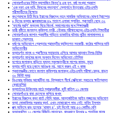
সোনারগাঁওয়ের লিটল ম্যাগাজিন কিনতু’র এক যুগ, বর্ষা সংখ্যা প্রকাশ
‘এক দফা এক দাবি, মিলনের পদত্যাগ’ স্লোগানে উত্তরায় এইচএসসি
পরীক্ষার্থীদের বিক্ষোভ
কংগ্রেসকে চিঠি দিয়ে ইরানের বিরুদ্ধে নতুন সামরিক অভিযানের ঘোষণা ট্রাম্পের
৮ দিনের বন্যায় কক্সবাজারের ৪৯ শতাংশ এলাকা প্লাবিত, প্রাণহানি বেড়ে ৩২
‘ফার্মের মুরগি’ মন্তব্য ঘিরে বিতর্ক, সমালোচনার মুখে শিক্ষামন্ত্রী
ভারী বৃষ্টিতে জলমগ্ন কুমিল্লা নগরী, নৌকায় পরীক্ষাকেন্দ্রে এইচএসসি শিক্ষার্থীরা
সোনারগাঁওয়ে জাপান প্রবাসীর গাড়িতে ডাকাতির ঘটনায় লুন্ঠিত মালামালসহ ৪
ডাকাত গ্রেপ্তার
ধর্ষণের অভিযোগে গ্রেপ্তার শ্রাবন্তীর ব্যক্তিগত সহকারী, কঠোর শাস্তির দাবি
অভিনেত্রীর
বন্যাদুর্গত মানুষ ও প্রাণীদের সহায়তায় এগিয়ে আসার আহ্বান নিলয়-হিমির
বন্যাদুর্গত মানুষের জন্য অনুদান দিলেন অভিনেতা তৌসিফ
যশোরে জলাবদ্ধ বাড়িতে ঘুমন্ত স্কুলছাত্রীকে সাপের কামড়, মৃত্যু
বন্যার পানি ঘরে ঢুকলে আতঙ্ক নয়, আগে করুন এই ৭ কাজ
প্রধানমন্ত্রীর ফোনে বদলাল কুমিল্লার জলাবদ্ধ এইচএসসি পরীক্ষা কেন্দ্র, বাড়ল
৩০ মিনিট সময়
ভিএআর সুবিধায় আর্জেন্টিনা নয়, বিশ্বকাপে শীর্ষে মেক্সিকো; সবচেয়ে ক্ষতিগ্রস্ত
ক্রোয়েশিয়া
বন্যার্তদের চিকিৎসায় মাঠে স্বাস্থ্যকর্মীরা, ছুটি বাতিল ১১ জেলায়
সোনারগাঁওয়ে বাবা ছেলেকে কুপিয়ে জখম
ইরানের বিরুদ্ধে কড়া বার্তা সৌদি আরব, আন্তর্জাতিক আইন লঙ্ঘনের অভিযোগ
বন্যা মোকাবিলায় সরকার ব্যর্থ, এখন দোষারোপে লাভ নেই: নাহিদ ইসলাম
বক্স অফিসে ঝড় তুলেছে ‘ধামাল ৪’, দুই দিনেই আয় ৫৩ কোটির বেশি
বন্যাকবলিত ১১ জেলায় বিজিবি মোতায়েন, বান্দরবানে উদ্ধার ৬ শতাধিক মানুষ