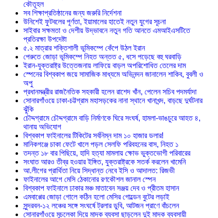
কৌতূহল
সব শিক্ষাপ্রতিষ্ঠানের জন্য জরুরি নির্দেশনা
উনিশেই ফুটবলের পূর্ণতা, ইয়ামালের হাতেই নতুন যুগের সূচনা
সাইবার সক্ষমতা ও দেশীয় উদ্ভাবনে নতুন গতি আনতে এমআইএসটিতে
প্রতিরক্ষা উপদেষ্টা
৫.২ মাত্রার শক্তিশালী ভূমিকম্পে কেঁপে উঠল ইরান
পেরুতে জোড়া ভূমিকম্পে নিহত অন্তত ৫, ধসে পড়েছে বহু ঘরবাড়ি
ইরান-যুক্তরাষ্ট্র উত্তেজনায় লাফিয়ে বাড়ল অপরিশোধিত তেলের দাম
স্পেনের বিশ্বকাপ জয়ে সামাজিক মাধ্যমে অভিনন্দন জানালেন শাকিব, বুবলী ও
অপু
প্রধানমন্ত্রীর রাজনৈতিক সহকারী হলেন রাশেদ খাঁন, পেলেন সচিব পদমর্যাদা
সোনারগাঁওয়ে ঢাকা-চট্টগ্রাম মহাসড়কের নানা স্থানে খানাখন্দ, বাড়ছে দুর্ঘটনার
ঝুঁকি
চৌদ্দগ্রামে চৌদ্দগ্রামে বাড়ি নির্মাণকে ঘিরে সংঘর্ষ, হামলা-ভাঙচুরে আহত ৪,
থানায় অভিযোগ
বিশ্বকাপ ফাইনালের টিকিটের সর্বনিম্ন দাম ১০ হাজার ডলার!
মানিকগঞ্জে চাকা ফেটে খালে পড়ল সেলফি পরিবহনের বাস, নিহত ১
তদন্ত ১৮ বার পিছিয়ে, হাদি হত্যা মামলায় ক্ষোভ ভুক্তভোগী পরিবারের
সংঘাত আরও তীব্র হওয়ার ইঙ্গিত, যুক্তরাষ্ট্রকে সতর্ক করলেন খামেনি
আ.লীগের প্রার্থিতা নিয়ে সিদ্ধান্ত নেবে ইসি ও আদালত: রিজভী
ফাইনালের আগে মেসি ঠেকানোর রণকৌশল জানাল স্পেন
বিশ্বকাপ ফাইনালে ঢাকার মঞ্চ মাতাবেন সঞ্জয় দেব ও প্রীতম হাসান
এমবাপ্পের জোড়া গোলে কঠিন হলো মেসির গোল্ডেন বুটের লড়াই
সুন্দরবন-১২ লঞ্চের সঙ্গে সংঘর্ষে ট্রলার ডুবি, আটজন প্রাণে বাঁচলেন
সোনারগাঁওয়ে মুচলেকা দিয়ে মাদক ব্যবসা ছাড়লেন দুই মাদক ব্যবসায়ী