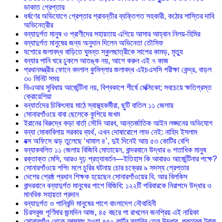
ডাকাত গ্রেপ্তার
ধর্ষণের অভিযোগে গ্রেপ্তার শ্রাবন্তীর ব্যক্তিগত সহকারী, কঠোর শাস্তির দাবি
অভিনেত্রীর
বন্যাদুর্গত মানুষ ও প্রাণীদের সহায়তায় এগিয়ে আসার আহ্বান নিলয়-হিমির
বন্যাদুর্গত মানুষের জন্য অনুদান দিলেন অভিনেতা তৌসিফ
যশোরে জলাবদ্ধ বাড়িতে ঘুমন্ত স্কুলছাত্রীকে সাপের কামড়, মৃত্যু
বন্যার পানি ঘরে ঢুকলে আতঙ্ক নয়, আগে করুন এই ৭ কাজ
প্রধানমন্ত্রীর ফোনে বদলাল কুমিল্লার জলাবদ্ধ এইচএসসি পরীক্ষা কেন্দ্র, বাড়ল
৩০ মিনিট সময়
ভিএআর সুবিধায় আর্জেন্টিনা নয়, বিশ্বকাপে শীর্ষে মেক্সিকো; সবচেয়ে ক্ষতিগ্রস্ত
ক্রোয়েশিয়া
বন্যার্তদের চিকিৎসায় মাঠে স্বাস্থ্যকর্মীরা, ছুটি বাতিল ১১ জেলায়
সোনারগাঁওয়ে বাবা ছেলেকে কুপিয়ে জখম
ইরানের বিরুদ্ধে কড়া বার্তা সৌদি আরব, আন্তর্জাতিক আইন লঙ্ঘনের অভিযোগ
বন্যা মোকাবিলায় সরকার ব্যর্থ, এখন দোষারোপে লাভ নেই: নাহিদ ইসলাম
বক্স অফিসে ঝড় তুলেছে ‘ধামাল ৪’, দুই দিনেই আয় ৫৩ কোটির বেশি
বন্যাকবলিত ১১ জেলায় বিজিবি মোতায়েন, বান্দরবানে উদ্ধার ৬ শতাধিক মানুষ
রক্তাক্ত মেসি, আরও দৃঢ় প্রত্যাবর্তন—ইতিহাস কি আবারও আর্জেন্টিনার পক্ষে?
সোনারগাঁওয়ে শপিং মলে চুরির ঘটনায় চোর চক্রের ৯ সদস্য গ্রেপ্তার
দেশের শ্রেষ্ঠ প্রধান শিক্ষক হয়েছেন সোনারগাঁওয়ের বি. আর বিলকিস
বান্দরবানে বন্যাদুর্গত মানুষের পাশে বিজিবি: ১২২টি পরিবারকে নিরাপদে উদ্ধার ও
মানবিক সহায়তা প্রদান
বন্যাদুর্গত ও পানিবন্দি মানুষের পাশে বাংলাদেশ নৌবাহিনী
চিরসবুজ পূর্ণিমার জন্মদিন আজ, ৪৫ বছরে পা রাখলেন জনপ্রিয় এই নায়িকা
সোনারগাঁও থেকে আত্মসাৎ হওয়া ৭৫০ কার্টন সয়াবিন তেল উদ্ধার, প্রতারক ট্রাক