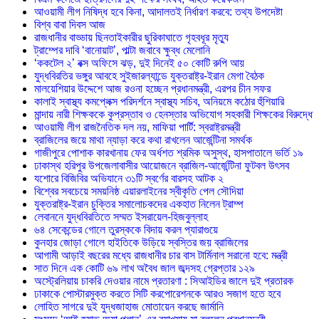
আওয়ামী লীগ নিষিদ্ধ হবে কিনা, আদালতই নির্ধারণ করবে: তথ্য উপদেষ্টা
বিশ্ব বাবা দিবস আজ
রাজধানীর বাড্ডায় ছিনতাইকারীর ছুরিকাঘাতে গৃহবধূর মৃত্যু
ট্রাম্পের দাবি ‘বানোয়াট’, পাল্টা জবাবে ক্ষুব্ধ মেলোনি
‘ককটেল ২’ বক্স অফিসে ঝড়, দুই দিনেই ৫০ কোটি রুপি আয়
যুদ্ধবিরতির ভঙ্গুর আবহে সুইজারল্যান্ডে যুক্তরাষ্ট্র-ইরান মেগা বৈঠক
মালয়েশিয়ার উদ্দেশে আজ রওনা হচ্ছেন প্রধানমন্ত্রী, এরপর চীন সফর
কালাই স্বাস্থ্য কমপ্লেক্স পরিদর্শনে স্বাস্থ্য সচিব, অনিয়মে কঠোর হুঁশিয়ারি
মান্দায় নারী শিক্ষককে কুপ্রস্তাব ও হেনস্তার অভিযোগ সহকারী শিক্ষকের বিরুদ্ধে
আওয়ামী লীগ রাজনৈতিক দল নয়, মাফিয়া পার্টি: স্বরাষ্ট্রমন্ত্রী
ব্রাজিলের জয়ে মাথা ন্যাড়া করে কথা রাখলেন আর্জেন্টিনা সমর্থক
গাজীপুরে পোশাক কারখানায় ফের অর্ধশত শ্রমিক অসুস্থ, হাসপাতালে ভর্তি ১৯
ঢাকাস্থ হরিপুর উপজেলাবাসীর আয়োজনে ব্রাজিল-আর্জেন্টিনা ফুটবল উৎসব
যশোরে বিজিবির অভিযানে ৩১টি স্বর্ণের বারসহ আটক ২
বিশ্বের সবচেয়ে সময়নিষ্ঠ এয়ারলাইনের স্বীকৃতি পেল সৌদিয়া
যুক্তরাষ্ট্র-ইরান চুক্তির সমালোচকদের একহাত নিলেন ট্রাম্প
লেবাননে যুদ্ধবিরতিতে সম্মত ইসরায়েল-হিজবুল্লাহ
৬৪ সেকেন্ডের গোলে তুরস্ককে বিদায় করল প্যারাগুয়ে
কুনহার জোড়া গোলে হাইতিকে উড়িয়ে স্বস্তির জয় ব্রাজিলের
আগামী আড়াই বছরের মধ্যে রাজধানীর চার বাস টার্মিনাল সরানো হবে: মন্ত্রী
সাত দিনে এক কোটি ৬৯ লাখ অবৈধ জাল জব্দসহ গ্রেপ্তার ১২৯
‎অস্ট্রেলিয়ায় চাকরি দেওয়ার নামে প্রতারণা : সিআইডির জালে দুই প্রতারক
ঢাকাকে পোস্টারমুক্ত করতে সিটি করপোরেশনকে আরও সজাগ হতে হবে
লোহিত সাগরে দুই যুদ্ধজাহাজ মোতায়েন করছে জার্মানি