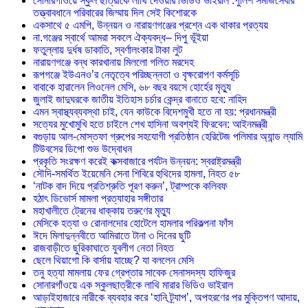
সোনারগাঁওয়ে স্কুল ছাত্রীকে লাথি দেওয়ার ভিডিও ভাইরাল :পুলিশ সমাজসেবার
তত্ত্বাবধানে পরিবারের জিম্মায় দিল সেই কিশোরকে
একসাথে ৫ এমপি, উন্নয়ন ও নারায়ণগঞ্জের প্রশ্নে এক থাকার প্রত্যয়
না.গঞ্জের স্বার্থে আমরা সকলে ঐক্যবদ্ধ– দিপু ভূঁইয়া
ফতুল্লায় দুর্ধষ ডাকাতি, স্বর্ণালংকার টাকা লুট
নারায়ণগঞ্জে বন্ধ কারখানায় মিললো গলিত মরদেহ
রূপগঞ্জে ইউএনও’র নেতৃত্বে পরিচ্ছন্নতা ও বৃক্ষরোপণ কর্মসূচি
বাবাকে হারালেন লিওনেল মেসি, ৬৮ বছর বয়সে হোর্হের মৃত্যু
জুলাই জাদুঘরকে জাতীয় ইতিহাস চর্চার কেন্দ্র বানাতে হবে: নাহিদ
এমন স্বাস্থ্যব্যবস্থা চাই, যেন কাউকে বিদেশমুখী হতে না হয়: প্রধানমন্ত্রী
সত্যের মুখোমুখি হতে চাইলে শেখ হাসিনা অবশ্যই ফিরবেন: আইনমন্ত্রী
বগুড়ায় আল-মোস্তফা গ্রুপের সহযোগী প্রতিষ্ঠান হেরিটেজ পলিমার অ্যান্ড ল্যামি
টিউবসের ডিপো শুভ উদ্বোধন
প্রকৃতি সংরক্ষণ করেই কক্সবাজারে পর্যটন উন্নয়ন: স্বরাষ্ট্রমন্ত্রী
সৌদি-সমর্থিত ইয়েমেনি সেনা শিবিরে হুথিদের হামলা, নিহত ৫৮
‘নাটক বাদ দিয়ে প্রতিশ্রুতি পূরণ করুন’, ট্রাম্পকে কলিবফ
হঠাৎ ডিভোর্স মামলা প্রত্যাহার সঙ্গীতার
মহাখালীতে ট্রেনের ধাক্কায় তরুণের মৃত্যু
মেসিকে হত্যা ও রোনালদোর হোটেলে হামলার পরিকল্পনা ফাঁস
ঈদে মিলাদুন্নবীতে আমিরাতে টানা ৩ দিনের ছুটি
রাজবাড়ীতে ছুরিকাঘাতে যুবলীগ নেতা নিহত
ছেলে থিয়াগো কি বার্সায় যাচ্ছে? যা বললেন মেসি
তনু হত্যা মামলায় ফের গ্রেপ্তার সাবেক সেনাসদস্য হাফিজুর
সোনারগাঁওয়ে এক স্কুলছাত্রীকে লাথি মারার ভিডিও ভাইরাল
আড়াইহাজারে নারীকে ব্যবহার করে ‘হানি ট্র্যাপ’, অপহরণের পর মুক্তিপণ আদায়,