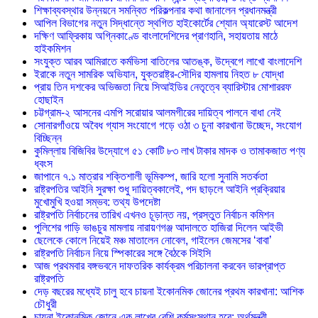
শিক্ষাব্যবস্থার উন্নয়নে সমন্বিত পরিকল্পনার কথা জানালেন প্রধানমন্ত্রী
আপিল বিভাগের নতুন সিদ্ধান্তে স্থগিত হাইকোর্টের শ্যোন অ্যারেস্ট আদেশ
দক্ষিণ আফ্রিকায় অগ্নিকাণ্ডে বাংলাদেশিদের প্রাণহানি, সহায়তায় মাঠে
হাইকমিশন
সংযুক্ত আরব আমিরাতে কর্মভিসা বাতিলের আতঙ্ক, উদ্বেগে লাখো বাংলাদেশি
ইরাকে নতুন সামরিক অভিযান, যুক্তরাষ্ট্র-সৌদির হামলায় নিহত ৮ যোদ্ধা
প্রায় তিন দশকের অভিজ্ঞতা নিয়ে সিআইডির নেতৃত্বে ব্যারিস্টার মোশাররফ
হোছাইন
চট্টগ্রাম-২ আসনের এমপি সরোয়ার আলমগীরের দায়িত্ব পালনে বাধা নেই
সোনারগাঁওয়ে অবৈধ গ্যাস সংযোগে গড়ে ওঠা ৩ চুনা কারখানা উচ্ছেদ, সংযোগ
বিচ্ছিন্ন
কুমিল্লায় বিজিবির উদ্যোগে ৫১ কোটি ৮৩ লাখ টাকার মাদক ও তামাকজাত পণ্য
ধ্বংস
জাপানে ৭.১ মাত্রার শক্তিশালী ভূমিকম্প, জারি হলো সুনামি সতর্কতা
রাষ্ট্রপতির আইনি সুরক্ষা শুধু দায়িত্বকালেই, পদ ছাড়লে আইনি প্রক্রিয়ার
মুখোমুখি হওয়া সম্ভব: তথ্য উপদেষ্টা
রাষ্ট্রপতি নির্বাচনের তারিখ এখনও চূড়ান্ত নয়, প্রস্তুত নির্বাচন কমিশন
পুলিশের গাড়ি ভাঙচুর মামলায় নারায়ণগঞ্জ আদালতে হাজিরা দিলেন আইভী
ছেলেকে কোলে নিয়েই মঞ্চ মাতালেন নোবেল, গাইলেন জেমসের ‘বাবা’
রাষ্ট্রপতি নির্বাচন নিয়ে স্পিকারের সঙ্গে বৈঠকে সিইসি
আজ প্রথমবার বঙ্গভবনে দাফতরিক কার্যক্রম পরিচালনা করবেন ভারপ্রাপ্ত
রাষ্ট্রপতি
দেড় বছরের মধ্যেই চালু হবে চায়না ইকোনমিক জোনের প্রথম কারখানা: আশিক
চৌধুরী
চায়না ইকোনমিক জোনে এক লাখের বেশি কর্মসংস্থান হবে: অর্থমন্ত্রী