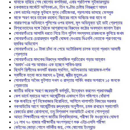
ঘানাকে হারিয়ে শেষ ষোলোয় কলম্বিয়া, এবার প্রতিপক্ষ সুইজারল্যান্ড
চকবাজারে মার্কেটে অগ্নিকাণ্ড, তিন ঘণ্টার চেষ্টায় নিয়ন্ত্রণে আগুন
কেপ ভার্দের লড়াকু ফুটবলে মুগ্ধ নেটিজেনরা, প্রশংসায় ভাসছে ফেসবুক
মাকে স্মরণ করে তারেক রহমান: বিচারের নামে অবিচার করা যাবে না
নারায়ণগঞ্জে অভিযানে পুলিশের ওপর হামলা, মূল অভিযুক্ত দুই ভাই গ্রেপ্তার
বিশ্বনেতাদের সঙ্গে বৈঠকে আগ্রাসনের বিরুদ্ধে কঠোর অবস্থান জানাল ইরান
সোনারগাঁওয়ে আসামি ধরতে গিয়ে তিন পুলিশ সদস্যসহ চারজনকে কুপিয়ে জখম
সোনারগাঁওয়ে চেয়ারম্যান প্রার্থী ঘোষনা দেওয়ায় বিএনপি নেতাকে প্রাণনাশের
হুমকির অভিযোগ
সোনারগাঁওয়ে ১০ টাকা চাঁদা না পেয়ে অটোরিকসা চালক হত্যা প্রধান আসামী
গ্রেপ্তার
সোনারগাঁওয়ে মাদকের বিরুদ্ধে সামাজিক প্রতিরোধ গড়ার আহ্বান
‘বরবাদ’-এর পর আবারও এক হচ্ছেন শাকিব-হৃদয়
বিদেশি শিল্পীদের কনসার্ট বারবার স্থগিত, অনিশ্চয়তায় আয়োজক-দর্শক
স্বামীকে হত্যা করে মরদেহ ৬ টুকরা, স্ত্রীর মৃত্যুদণ্ড
সোনারগাঁয়ে অবৈধ ফুটপাত দখল ও রাস্তায় পার্কিং করার অপরাধে ১৫ জনকে
গ্রেফতার
জাতীয় কবিকে স্মরণে বছরব্যাপী কর্মসূচি, উদ্বোধন করলেন প্রধানমন্ত্রী
কেপ ভার্দে ম্যাচের আগে আর্জেন্টিনার একাদশে তিন পজিশনে ধোঁয়াশা
গরু জবাইয়ে পূর্ণ নিষেধাজ্ঞার বিরোধিতা, আপিলে থালাপতি বিজয়ের সরকার
নকআউটের আগে আর্জেন্টিনার রুদ্ধদ্বার অনুশীলন, চমক রাখছেন স্কালোনি
রেকর্ডের রাজা রোনালদো, তবু বিশ্বকাপ নকআউটে এখনো গোলশূন্য!
আহত শিক্ষার্থীদের পাশে জাতীয় বিশ্ববিদ্যালয়, পরীক্ষা ফি মওকুফের ঘোষণা
১২ লাখ ৭০ হাজার পরীক্ষার্থীর অংশগ্রহণে শুরু এইচএসসি পরীক্ষা
কেইনের জোড়া গোলে নাটকীয় জয়, শেষ ষোলোয় ইংল্যান্ড