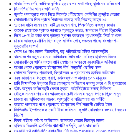
খাবার দিতে দেরি, ভাবিকে কুপিয়ে হত্যার পর মাথা গাছে ঝুলানোর অভিযোগ
ডিএমপির তিন থানার ওসি বদলি
জুলাই পদযাত্রায় অংশ নিতে সিলেটে পৌঁছেছেন এনসিপির কেন্দ্রীয় নেতারা
সোনারগাঁওয়ে তিন গ্রামে শিয়ালের কামড়ে নারী,শিশুসহ আহত ১৫
দুদকের সচিব হলেন মো. সাইদুর রহমান খান, পিএসসিতে ফজলুর রহমান
তারেক রহমানকে স্বাগত জানাতে প্রস্তুত ভারত, জানালেন দীনেশ ত্রিবেদী
দিনে ১৮ ঘণ্টা কাজ করে দৃষ্টান্ত স্থাপন করেছেন প্রধানমন্ত্রী: মির্জা ফখরুল
ঢাকায় আসছেন মার্কিন বিশেষ দূত সার্জিও গোর, গুরুত্ব পাচ্ছে বাংলাদেশ–
যুক্তরাষ্ট্র সম্পর্ক
দেশে ৪৫ লাখ মামলা বিচারাধীন, বড় পরিবর্তনের ইঙ্গিত আইনমন্ত্রীর
বাংলাদেশের নতুন ওয়ানডে অধিনায়ক লিটন দাস, দায়িত্ব হারালেন মিরাজ
সোনারগাঁওয়ে খাসির মাংসে পানি মেশানোর অপরাধে ব্যবসায়ীকে জরিমানা
যশোর থেকে গ্রেপ্তার চট্টগ্রামের শীর্ষ ‘সন্ত্রাসী’ ডেভিড ইমন
সোহমের বিরুদ্ধে প্রতারণা, বিশ্বাসভঙ্গ ও প্রাণনাশের হুমকির অভিযোগ
বন্ধ কারখানায় ফিরেছে প্রাণ, কর্মসংস্থান ৩ হাজার ৫০০ মানুষের
ঢাবি শিক্ষার্থীকে উদ্ধারে গিয়ে হেনস্তার অভিযোগ ডাকসু নেতা এ বি জুবায়েরের
হঠাৎ অসুস্থ অভিনেত্রী মেঘলা মুক্তা, আইসিইউতে চলছে চিকিৎসা
যৌতুক মামলার পর এবার আত্মহত্যার চেষ্টা মামলায় নতুন বিপাকে প্রিন্স মামুন
ঢাকায় বড় ভূমিকম্পের শঙ্কা, প্রস্তুতি ও পরিকল্পনায় বড় ঘাটতি
ভারতে পালানোর পথে গ্রেপ্তার চট্টগ্রামের শীর্ষ সন্ত্রাসী ডেভিড ইমন
জিপিএইচ ইস্পাতকে ৫ কোটি টাকা জরিমানা, জুলাই যোদ্ধাদের কল্যাণে ব্যয়ের
নির্দেশ
বিধবা নারীকে ধর্ষণের অভিযোগে জামায়াত নেতার বিরুদ্ধে মামলা
হবিগঞ্জে বিএনপি-এনসিপির পাল্টাপাল্টি কর্মসূচি, ১৪৪ ধারা জারি
সরকারি নথি জালিয়াতি: রাঙ্গাবালীর এসি ল্যান্ড প্রত্যাহার, তদন্তে প্রশাসন