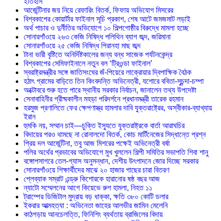
ইতিহাস
আর্জেন্টিনার জয় নিয়ে রেফারিং বিতর্ক, ফিফায় অভিযোগ মিসরের
বিশ্বকাপের কোয়ার্টার ফাইনাল সূচি প্রকাশ, শেষ আটে জমজমাট লড়াই
অর্থ পাচার ও দুর্নীতির অভিযোগে ১০ শিল্পগোষ্ঠীর বিরুদ্ধে মামলা হচ্ছে
সোনারগাঁওয়ে ২৬৩ কেজি নিষিদ্ধ পলিথিন ব্যাগ জব্দ, জরিমানা
সোনারগাঁওয়ে ২৫ কেজি নিষিদ্ধ পিরানহা মাছ জব্দ
টানা ভারী বৃষ্টিতে অনির্দিষ্টকালের জন্য বন্ধ সাজেক পর্যটনকেন্দ্র
বিশ্বকাপের সেমিফাইনালে নতুন বল ‘ট্রিওন্ডা ফাইনাল’
স্বরাষ্ট্রমন্ত্রীর সঙ্গে জাতিসংঘের জঁ-পিয়েরে লাক্রোয়ার দ্বিপাক্ষিক বৈঠক
হঠাৎ গ্রামের বাড়িতে তিন কিংবদন্তি অভিনেত্রী, যশোরে ববিতা-সুচন্দা-চম্পা
অক্টোবরে শুরু হতে পারে স্থানীয় সরকার নির্বাচন, জানালেন তথ্য উপদেষ্টা
সেনাবাহিনীর গ্রীষ্মকালীন মহড়া পরিদর্শনে প্রধানমন্ত্রী তারেক রহমান
হরমুজ প্রণালিতে ফের ক্ষেপণাস্ত্র হামলার দাবি যুক্তরাষ্ট্রের, অস্বীকার-ব্যাখ্যায়
ইরান
হুমকি নয়, সম্মান চাই—চুক্তি ইস্যুতে যুক্তরাষ্ট্রকে বার্তা আরাঘচির
বিদায়ের পরও থামছে না রোনালদো বিতর্ক, কোচ মার্টিনেজের সিদ্ধান্তে প্রশ্ন
প্রিয় দল আর্জেন্টিনা, তবু আজ মিশরের পক্ষেই অভিনেত্রী বর্ষা
পলির অর্থের প্রভাবের অভিযোগে মুখ খুললেন শিল্পী সমিতির সভাপতি শিবা শানু
বঙ্গোপসাগরে তেল-গ্যাস অনুসন্ধান, দেশীয় উৎপাদনে জোর দিচ্ছে সরকার
সোনারগাঁওয়ে শিক্ষার্থীদের মাঝে ২০ হাজার গাছের চারা বিতরণ
প্লেব্যাক সম্রাট এন্ড্রু কিশোরকে হারানোর ষষ্ঠ বছর আজ
ন্যাটো সম্মেলনের আগে কিয়েভে রুশ হামলা, নিহত ১১
ট্রাম্পের ডিজিটাল মুদ্রায় বড় ধাক্কা, ক্ষতি ৩৮০ কোটি ডলার
ইকরার আত্মহত্যা : অভিনেতা জাহের আলভীর জামিন মেলেনি
কাঠগড়ায় আনচেলত্তি, ফিনিশিং ব্যর্থতায় ব্রাজিলের বিদায়