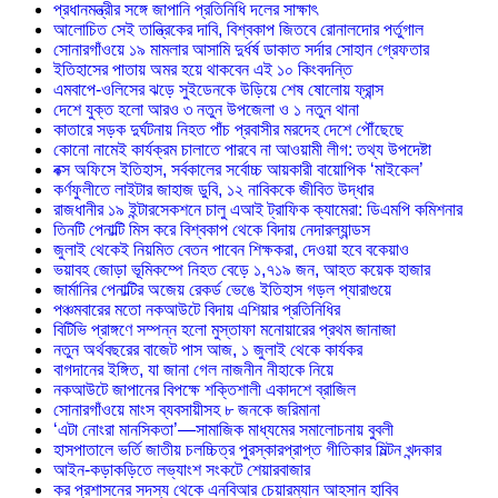
প্রধানমন্ত্রীর সঙ্গে জাপানি প্রতিনিধি দলের সাক্ষাৎ
আলোচিত সেই তান্ত্রিকের দাবি, বিশ্বকাপ জিতবে রোনালদোর পর্তুগাল
সোনারগাঁওয়ে ১৯ মামলার আসামি দুর্ধর্ষ ডাকাত সর্দার সোহান গ্রেফতার
ইতিহাসের পাতায় অমর হয়ে থাকবেন এই ১০ কিংবদন্তি
এমবাপে-ওলিসের ঝড়ে সুইডেনকে উড়িয়ে শেষ ষোলোয় ফ্রান্স
দেশে যুক্ত হলো আরও ৩ নতুন উপজেলা ও ১ নতুন থানা
কাতারে সড়ক দুর্ঘটনায় নিহত পাঁচ প্রবাসীর মরদেহ দেশে পৌঁছেছে
কোনো নামেই কার্যক্রম চালাতে পারবে না আওয়ামী লীগ: তথ্য উপদেষ্টা
বক্স অফিসে ইতিহাস, সর্বকালের সর্বোচ্চ আয়কারী বায়োপিক ‘মাইকেল’
কর্ণফুলীতে লাইটার জাহাজ ডুবি, ১২ নাবিককে জীবিত উদ্ধার
রাজধানীর ১৯ ইন্টারসেকশনে চালু এআই ট্রাফিক ক্যামেরা: ডিএমপি কমিশনার
তিনটি পেনাল্টি মিস করে বিশ্বকাপ থেকে বিদায় নেদারল্যান্ডস
জুলাই থেকেই নিয়মিত বেতন পাবেন শিক্ষকরা, দেওয়া হবে বকেয়াও
ভয়াবহ জোড়া ভূমিকম্পে নিহত বেড়ে ১,৭১৯ জন, আহত কয়েক হাজার
জার্মানির পেনাল্টির অজেয় রেকর্ড ভেঙে ইতিহাস গড়ল প্যারাগুয়ে
পঞ্চমবারের মতো নকআউটে বিদায় এশিয়ার প্রতিনিধির
বিটিভি প্রাঙ্গণে সম্পন্ন হলো মুস্তাফা মনোয়ারের প্রথম জানাজা
নতুন অর্থবছরের বাজেট পাস আজ, ১ জুলাই থেকে কার্যকর
বাগদানের ইঙ্গিত, যা জানা গেল নাজনীন নীহাকে নিয়ে
নকআউটে জাপানের বিপক্ষে শক্তিশালী একাদশে ব্রাজিল
সোনারগাঁওয়ে মাংস ব্যবসায়ীসহ ৮ জনকে জরিমানা
‘এটা নোংরা মানসিকতা’—সামাজিক মাধ্যমের সমালোচনায় বুবলী
হাসপাতালে ভর্তি জাতীয় চলচ্চিত্র পুরস্কারপ্রাপ্ত গীতিকার মিল্টন খন্দকার
আইন-কড়াকড়িতে লভ্যাংশ সংকটে শেয়ারবাজার
কর প্রশাসনের সদস্য থেকে এনবিআর চেয়ারম্যান আহসান হাবিব