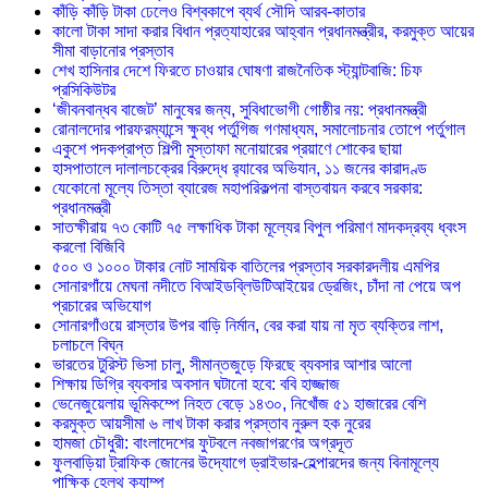
কাঁড়ি কাঁড়ি টাকা ঢেলেও বিশ্বকাপে ব্যর্থ সৌদি আরব-কাতার
কালো টাকা সাদা করার বিধান প্রত্যাহারের আহ্বান প্রধানমন্ত্রীর, করমুক্ত আয়ের
সীমা বাড়ানোর প্রস্তাব
শেখ হাসিনার দেশে ফিরতে চাওয়ার ঘোষণা রাজনৈতিক স্ট্যান্টবাজি: চিফ
প্রসিকিউটর
‘জীবনবান্ধব বাজেট’ মানুষের জন্য, সুবিধাভোগী গোষ্ঠীর নয়: প্রধানমন্ত্রী
রোনালদোর পারফরম্যান্সে ক্ষুব্ধ পর্তুগিজ গণমাধ্যম, সমালোচনার তোপে পর্তুগাল
একুশে পদকপ্রাপ্ত শিল্পী মুস্তাফা মনোয়ারের প্রয়াণে শোকের ছায়া
হাসপাতালে দালালচক্রের বিরুদ্ধে র‍্যাবের অভিযান, ১১ জনের কারাদণ্ড
যেকোনো মূল্যে তিস্তা ব্যারেজ মহাপরিকল্পনা বাস্তবায়ন করবে সরকার:
প্রধানমন্ত্রী
সাতক্ষীরায় ৭৩ কোটি ৭৫ লক্ষাধিক টাকা মূল্যের বিপুল পরিমাণ মাদকদ্রব্য ধ্বংস
করলো বিজিবি
৫০০ ও ১০০০ টাকার নোট সাময়িক বাতিলের প্রস্তাব সরকারদলীয় এমপির
সোনারগাঁয়ে মেঘনা নদীতে বিআইডব্লিউটিআইয়ের ড্রেজিং, চাঁদা না পেয়ে অপ
প্রচারের অভিযোগ
সোনারগাঁওয়ে রাস্তার উপর বাড়ি নির্মান, বের করা যায় না মৃত ব্যক্তির লাশ,
চলাচলে বিঘ্ন
ভারতের টুরিস্ট ভিসা চালু, সীমান্তজুড়ে ফিরছে ব্যবসার আশার আলো
শিক্ষায় ডিগ্রি ব্যবসার অবসান ঘটানো হবে: ববি হাজ্জাজ
ভেনেজুয়েলায় ভূমিকম্পে নিহত বেড়ে ১৪৩০, নিখোঁজ ৫১ হাজারের বেশি
করমুক্ত আয়সীমা ৬ লাখ টাকা করার প্রস্তাব নুরুল হক নুরের
হামজা চৌধুরী: বাংলাদেশের ফুটবলে নবজাগরণের অগ্রদূত
ফুলবাড়িয়া ট্রাফিক জোনের উদ্যোগে ড্রাইভার-হেল্পারদের জন্য বিনামূল্যে
পাক্ষিক হেলথ ক্যাম্প