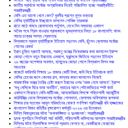
সংসদে ‘আই হ্যাভ অ্যা প্লান’-এর ব্যাখ্যায় যা বললেন প্রধানমন্ত্রী
জাতীয় স্বার্থকে সর্বোচ্চ অগ্রাধিকার দিয়েই পরিচালিত হচ্ছে পররাষ্ট্রনীতি:
পররাষ্ট্রমন্ত্রী
মেসি এত ভালো খেলে কেন? বুবলীর প্রশ্নে মুগ্ধ ভক্তরা
মেসির হ্যাটট্রিকে উচ্ছ্বাসে ভাসলেন শোবিজ তারকারা
রাতে মাঠে নামবে রোনালদোর পর্তুগাল, দেখে নিন সম্ভাব্য একাদশ
‎অবৈধ পথে গ্রিস যাওয়ার প্রাক্কালে ভূমধ্যসাগরে নিহত ১৮ বাংলাদেশি: মানব
পাচার চক্রের সদস্য গ্রেফতার
বিশ্বকাপে প্রথম হ্যাটট্রিকে ইতিহাস গড়লেন মেসি, ছুঁলেন ক্লোসার সর্বোচ্চ
গোলের রেকর্ড
ইরান চুক্তি দ্রুতই আসছে, পরমাণু অস্ত্রে নিষেধাজ্ঞার কথা জানালেন ট্রাম্প
জোড়া গোলে নতুন উচ্চতায় এমবাপে, ফ্রান্সকে জিতিয়ে গড়লেন ইতিহাস
২৬ বছরের অপেক্ষার অবসান, হালান্ডের জোড়া গোলে বিশ্বকাপ মিশন শুরু
নরওয়ের
বাজেটে কারিগরি শিক্ষায় ১৮ হাজার কোটি টাকা, জবি নিয়ে ইতিবাচক বার্তা
মেসির চোখের জলে বেদনার গল্প, কান্নার কারণ জানালেন নিজেই
পারমাণবিক অস্ত্র তৈরির চেষ্টা করলে ইরানের ওপর ‘নরক নেমে আসবে’: ট্রাম্প
‘শুধু মেসিকে ঘিরে ভাবা অর্থহীন’, ম্যাচের আগে পেটকোভিচের স্পষ্ট বার্তা
একাদশে ফিরছেন মেসি-মার্টিনেজ, আলজেরিয়ার বিপক্ষে শক্তিশালী আর্জেন্টিনা
কাঠমিস্ত্রি থেকে বিশ্বকাপের সর্বোচ্চ গোলদাতা, ক্লোসার অবিশ্বাস্য রূপকথা
শিক্ষার চার স্তম্ভে আমূল পরিবর্তনের ঘোষণা গণশিক্ষা প্রতিমন্ত্রী ববি হাজ্জাজের
বাংলাদেশ বিমান বাহিনীর বৃক্ষরোপণ কর্মসূচি-২০২৬ এর উদ্বোধন
দিল্লি বিমানবন্দরের ঘটনা ‘অনাকাঙ্ক্ষিত ও দুঃখজনক’: পররাষ্ট্রমন্ত্রী
দুদক পুনর্গঠনে শিগগিরই সার্চ কমিটি, শক্তিশালী কমিশনের আশ্বাস স্বরাষ্ট্রমন্ত্রীর
দিল্লির ঘটনা দ্বিপাক্ষিক সম্পর্কে প্রভাব ফেলবে না, বেনজীরকে ফেরানোর