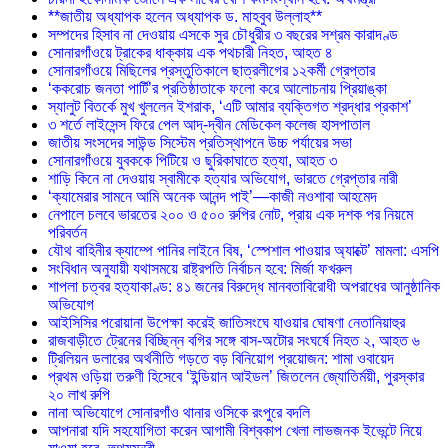
**জাতীয় অধ্যাপক হলেন অধ্যাপক ড. মাহবুব উল্লাহ**
সম্পদের হিসাব না দেওয়ায় এসকে সুর চৌধুরীর ৩ বছরের সশ্রম কারাদণ্ড
সোনারগাঁওয়ে ট্রাকের ধাক্কায় এক পথচারী নিহত, আহত ৪
সোনারগাঁওয়ে মিছিলের প্রস্তুতিকালে ছাত্রলীগের ১২কর্মী গ্রেপ্তার
‘ককরোচ জনতা পার্টি’র প্রতিষ্ঠাতাকে ফলো করে আলোচনায় প্রিয়াঙ্কা
স্যালুট বিতর্কে মুখ খুললেন ইশরাক, ‘এটি আমার ব্যক্তিগত শ্রদ্ধার প্রকাশ’
৩ শর্তে লাইসেন্স ফিরে পেল আদ্-দ্বীন মেডিকেল কলেজ হাসপাতাল
জাতীয় সংসদের সাউন্ড সিস্টেম প্রতিস্থাপনে উচ্চ পর্যায়ের সভা
সোনারগাঁওয়ে যুবককে পিটিয়ে ও ছুরিকাঘাতে হত্যা, আহত ৩
শাড়ি কিনে না দেওয়ায় স্বামীকে হত্যার অভিযোগ, ভারতে গ্রেপ্তার নারী
‘ক্যামেরার সামনে আমি অনেক আনন্দ পাই’—কাজী নওশাবা আহমেদ
নেপালে চলবে ভারতের ২০০ ও ৫০০ রুপির নোট, প্রায় এক দশক পর নিয়মে
পরিবর্তন
যৌথ বাহিনীর ক্যাম্পে পানির লাইনে বিষ, ‘স্পেশাল পাওয়ার অ্যাক্টে’ মামলা: এসপি
সংবিধান অনুযায়ী যথাসময়ে রাষ্ট্রপতি নির্বাচন হবে: মির্জা ফখরুল
শাপলা চত্বর হত্যাকাণ্ড: ৪১ জনের বিরুদ্ধে মানবতাবিরোধী অপরাধের আনুষ্ঠানিক
অভিযোগ
আইসিসির পরোয়ানা উপেক্ষা করেই জাতিসংঘে যাওয়ার ঘোষণা নেতানিয়াহুর
রাজবাড়ীতে ট্রেনের বিচ্ছিন্ন বগির সঙ্গে বাস-অটোর সংঘর্ষে নিহত ২, আহত ৬
ট্রিলিয়ন ডলারের অর্থনীতি গড়তে বড় বিনিয়োগ প্রয়োজন: শামা ওবায়েদ
প্রথম ওড়িয়া তরুণী হিসেবে ‘ইন্ডিয়ান আইডল’ জিতলেন জ্যোতির্ময়ী, পুরস্কার
২০ লাখ রুপি
নানা অভিযোগে সোনারগাঁও থানার ওসিকে রংপুরে বদলি
আপনারা যদি সহযোগিতা করেন আগামী বিশ্বকাপ খেলা লাভজনক ইভেন্টে নিয়ে