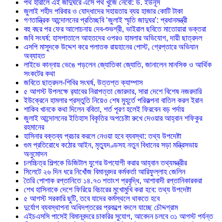
পথ হারালে এই জাদুঘরে এসে পথ খুঁজে নেবো: ড. ইউনূস
জুলাই শহীদ পরিবার ও যোদ্ধাদের সহায়তায় ব্যয় হাজার কোটি টাকা
গণতান্ত্রিক আন্দোলনের প্রতিচ্ছবি ‘জুলাই স্মৃতি জাদুঘর’: প্রধানমন্ত্রী
বহু বছর পর ফের আলোচনায় দেব-শুভশ্রী, ভাইরাল ছবিতে মাতোয়ারা ভক্তরা
জবি সংঘর্ষ: হাসপাতালে আহতদের ওপরও হামলার অভিযোগ, দায়ী ছাত্রদল
এসপি মাসুদকে উদ্দেশ করে পলাতক রায়হানের পোস্ট, গ্রেপ্তারে অভিযান
অব্যাহত
লাইভে কান্নায় ভেঙে পড়লেন জ্যোতিকা জ্যোতি, জানালেন মানসিক ও আর্থিক
সংকটের কথা
জবিতে ছাত্রদল-শিবির সংঘর্ষ, উত্তপ্ত ক্যাম্পাস
৫ আগস্ট উপলক্ষে র‌্যাবের নিরাপত্তা জোরদার, সারা দেশে বিশেষ নজরদারি
ইউক্রেনে হামলার প্রস্তুতি নিয়েও শেষ মুহূর্তে পরিকল্পনা বাতিল করল ইরান
শাকিব খানকে কথা দিলেন ববিতা, শর্ত পূরণ হলেই ফিরবেন বড় পর্দায়
জুলাই আন্দোলনের ইতিহাস বিকৃতির অপচেষ্টা রুখে দেওয়ার আহ্বান শফিকুর
রহমানের
হাসিনার বক্তব্য প্রচার করলে নেওয়া হবে ব্যবস্থা: তথ্য উপদেষ্টা
গুম প্রতিরোধে কঠোর আইন, মৃত্যুদণ্ডসহ নতুন বিধানের সড়া মন্ত্রিসভায়
অনুমোদন
চলচ্চিত্র শিল্পকে ডিজিটাল যুগের উপযোগী করার আহ্বান তথ্যমন্ত্রীর
সিলেটে ২৬ দিন ধরে নিখোঁজ বিমানবন্দর কর্মকর্তা আরিফুল্লাহ জেলিন
তৈরি পোশাক রপ্তানিতে ১৪.৭৩ শতাংশ প্রবৃদ্ধি, আশাবাদী রপ্তানিকারকরা
শেখ হাসিনাকে দেশে ফিরিয়ে বিচারের মুখোমুখি করা হবে: তথ্য উপদেষ্টা
৫ আগস্ট সরকারি ছুটি, তবে যাদের কর্মস্থলে থাকতে হবে
দুর্যোগ ব্যবস্থাপনা অধিদপ্তরের প্রকল্পে বদলে যাচ্ছে চৌদ্দগ্রাম
এইচএসসি পাসেই বিমানবন্দরে চাকরির সুযোগ, আবেদন চলবে ৩১ আগস্ট পর্যন্ত