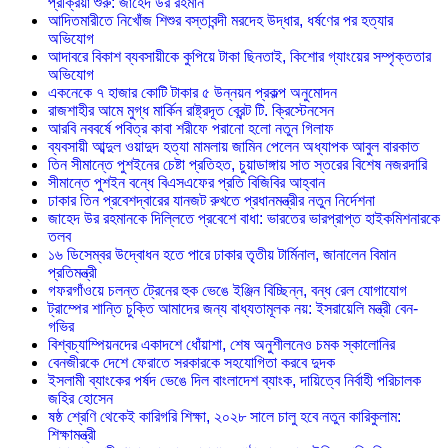
প্রক্রিয়া শুরু: জাহেদ উর রহমান
আদিতমারীতে নিখোঁজ শিশুর বস্তাবন্দী মরদেহ উদ্ধার, ধর্ষণের পর হত্যার
অভিযোগ
আদাবরে বিকাশ ব্যবসায়ীকে কুপিয়ে টাকা ছিনতাই, কিশোর গ্যাংয়ের সম্পৃক্ততার
অভিযোগ
একনেকে ৭ হাজার কোটি টাকার ৫ উন্নয়ন প্রকল্প অনুমোদন
রাজশাহীর আমে মুগ্ধ মার্কিন রাষ্ট্রদূত ব্রেন্ট টি. ক্রিস্টেনসেন
আরবি নববর্ষে পবিত্র কাবা শরীফে পরানো হলো নতুন গিলাফ
ব্যবসায়ী আব্দুল ওয়াদুদ হত্যা মামলায় জামিন পেলেন অধ্যাপক আবুল বারকাত
তিন সীমান্তে পুশইনের চেষ্টা প্রতিহত, চুয়াডাঙ্গায় সাত স্তরের বিশেষ নজরদারি
সীমান্তে পুশইন বন্ধে বিএসএফের প্রতি বিজিবির আহ্বান
ঢাকার তিন প্রবেশদ্বারের যানজট রুখতে প্রধানমন্ত্রীর নতুন নির্দেশনা
জাহেদ উর রহমানকে দিল্লিতে প্রবেশে বাধা: ভারতের ভারপ্রাপ্ত হাইকমিশনারকে
তলব
১৬ ডিসেম্বর উদ্বোধন হতে পারে ঢাকার তৃতীয় টার্মিনাল, জানালেন বিমান
প্রতিমন্ত্রী
গফরগাঁওয়ে চলন্ত ট্রেনের হুক ভেঙে ইঞ্জিন বিচ্ছিন্ন, বন্ধ রেল যোগাযোগ
ট্রাম্পের শান্তি চুক্তি আমাদের জন্য বাধ্যতামূলক নয়: ইসরায়েলি মন্ত্রী বেন-
গভির
বিশ্বচ্যাম্পিয়নদের একাদশে ধোঁয়াশা, শেষ অনুশীলনেও চমক স্কালোনির
বেনজীরকে দেশে ফেরাতে সরকারকে সহযোগিতা করবে দুদক
ইসলামী ব্যাংকের পর্ষদ ভেঙে দিল বাংলাদেশ ব্যাংক, দায়িত্বে নির্বাহী পরিচালক
জহির হোসেন
ষষ্ঠ শ্রেণি থেকেই কারিগরি শিক্ষা, ২০২৮ সালে চালু হবে নতুন কারিকুলাম:
শিক্ষামন্ত্রী