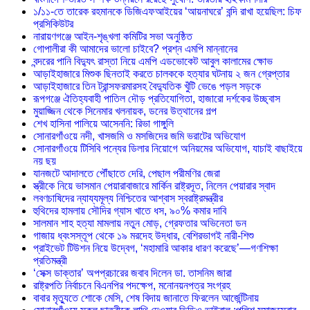
১/১১-তে তারেক রহমানকে ডিজিএফআইয়ের ‘আয়নাঘরে’ বন্দি রাখা হয়েছিল: চিফ
প্রসিকিউটর
নারায়ণগঞ্জে আইন-শৃঙ্খলা কমিটির সভা অনুষ্ঠিত
গোপালীরা কী আমাদের ভালো চাইবে? প্রশ্ন এমপি মান্নানের
বন্দরের পানি বিদ্যুৎ রাস্তা নিয়ে এমপি এডভোকেট আবুল কালামের ক্ষোভ
আড়াইহাজারে মিশুক ছিনতাই করতে চালককে হত্যার ঘটনায় ২ জন গ্রেপ্তার
আড়াইহাজারে তিন ট্রান্সফরমারসহ বৈদ্যুতিক খুঁটি ভেঙে পড়ল সড়কে
রূপগঞ্জে ঐতিহ্যবাহী পাতিল দৌড় প্রতিযোগিতা, হাজারো দর্শকের উচ্ছ্বাস
মুয়াজ্জিন থেকে সিনেমার খলনায়ক, ডনের উত্থানের গল্প
শেখ হাসিনা পালিয়ে আসেননি: রিভা গাঙ্গুলি
সোনারগাঁওয়ে নদী, খাসজমি ও মসজিদের জমি ভরাটের অভিযোগ
সোনারগাঁওয়ে টিসিবি পন্যের ডিলার নিয়োগে অনিয়মের অভিযোগ, যাচাই বাছাইয়ে
নয় ছয়
যানজটে আদালতে পৌঁছাতে দেরি, পেছাল পরীমণির জেরা
স্ত্রীকে নিয়ে ভাসমান পেয়ারাবাজারে মার্কিন রাষ্ট্রদূত, নিলেন পেয়ারার স্বাদ
লবণচাষিদের ন্যায্যমূল্য নিশ্চিতের আশ্বাস স্বরাষ্ট্রমন্ত্রীর
হুথিদের হামলায় সৌদির গ্যাস খাতে ধস, ৯০% কমার দাবি
সালমান শাহ হত্যা মামলায় নতুন মোড়, গ্রেফতার অভিনেতা ডন
গাজায় ধ্বংসস্তূপ থেকে ১৯ মরদেহ উদ্ধার, বেশিরভাগই নারী-শিশু
প্রাইভেট টিউশন নিয়ে উদ্বেগ, ‘মহামারি আকার ধারণ করেছে’—গণশিক্ষা
প্রতিমন্ত্রী
‘সেক্স ডাক্তার’ অপপ্রচারের জবাব দিলেন ডা. তাসনিম জারা
রাষ্ট্রপতি নির্বাচনে বিএনপির পদক্ষেপ, মনোনয়নপত্র সংগ্রহ
বাবার মৃত্যুতে শোকে মেসি, শেষ বিদায় জানাতে ফিরলেন আর্জেন্টিনায়