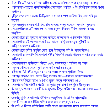
ডিএমপি কমিশনারের স্টাফ অফিসার থেকে সরিয়ে দেওয়া হলো মাসুদ রানাকে
পাকিস্তান-ইরানের পররাষ্ট্রমন্ত্রীর ফোনালাপ, শান্তি ও স্থিতিশীলতা বজায় রাখার
অঙ্গীকার
চুক্তি হতে হবে সমতার ভিত্তিতে, সংসদকে পাশ কাটিয়ে কিছু নয়: শফিকুর
রহমান
প্রধানমন্ত্রীর মালয়েশিয়া এবং চীন সফরের জন্য সংসদে ধন্যবাদ প্রস্তাব
সোনারগাঁওয়ের নদী-খাল রক্ষা ও জলাবদ্ধতা নিরসন শীর্ষক আলোচনা সভা
অনুষ্ঠিত
সোনারগাঁয়ে দুই যুবকের মুক্তির দাবিতে মানববন্ধন ও বিক্ষোভ মিছিল
সোনারগাঁয়ে দুই পক্ষের সংঘর্ষে ১২ আহত, বাড়িঘর ভাংচুর, লুটপাট ও
অগ্নিসংযোগের অভিযোগ
সোনারগাঁয়ে কৃষিই সমৃদ্ধি স্লোগানে বিনামূল্যে কৃষি উপকরণ বিতরণ
সোনারগাঁয়ে ককটেল বিস্ফোরণ ঘটিয়ে বিএনপি নেতার পরিবারকে বাড়ি ছাড়া করার
অভিযোগ
ভেনেজুয়েলায় ভূমিকম্পে নিহত ১৬৪, ধ্বংসস্তূপে আটকা বহু মানুষ
যমুনায় গোসলে নেমে প্রাণ গেল দুই মাদরাসাছাত্রের
বরিশালে নির্মাণাধীন ড্রেনের পাশের দেওয়াল ধসে শ্রমিক নিহত
‘চানাচুর বড়রাও খায়, অন্য কিছু খাওয়ার পর’—সংসদে আক্তারুজ্জামান
হাম উপসর্গ নিয়ে আরও ৯ শিশুর মৃত্যু, নতুন আক্রান্ত ৯৪৫
মোংলায় ৩ কিলোমিটার গ্রামীণ রাস্তায় বৃক্ষরোপণ কর্মসূচির উদ্বোধন
দিনাজপুরে প্রায় ১১ কোটি টাকা মূল্যের বিপুল পরিমাণ মাদকদ্রব্য ধ্বংস করলো
বিজিবি
জলবায়ু ঝুঁকি মোকাবিলায় জীবিকার বহুমুখীকরণের তাগিদ ভূমিমন্ত্রীর
সাত দিনে ১৪ লাখ মিটার অবৈধ জাল জব্দ ও গ্রেপ্তার ১৮৮
বিএনপি ও চীনের কমিউনিস্ট পার্টির মধ্যে প্রথমবারের মতো সমঝোতা স্মারক