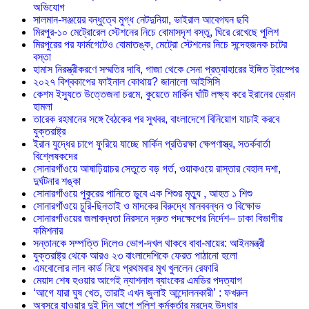
অভিযোগ
সালমান-সঞ্জয়ের বন্ধুত্বে মুগ্ধ নেটদুনিয়া, ভাইরাল আবেগঘন ছবি
মিরপুর-১০ মেট্রোরেল স্টেশনের নিচে বোমাসদৃশ বস্তু, ঘিরে রেখেছে পুলিশ
মিরপুরের পর ফার্মগেটেও বোমাতঙ্ক, মেট্রো স্টেশনের নিচে সন্দেহজনক চটের
বস্তা
হামাস নিরস্ত্রীকরণে সম্মতির দাবি, গাজা থেকে সেনা প্রত্যাহারের ইঙ্গিত ট্রাম্পের
২০২৭ বিশ্বকাপের ফাইনাল কোথায়? জানালো আইসিসি
কেশম ইস্যুতে উত্তেজনা চরমে, কুয়েতে মার্কিন ঘাঁটি লক্ষ্য করে ইরানের ড্রোন
হামলা
তারেক রহমানের সঙ্গে বৈঠকের পর সুখবর, বাংলাদেশে বিনিয়োগ যাচাই করবে
যুক্তরাষ্ট্র
ইরান যুদ্ধের চাপে ফুরিয়ে যাচ্ছে মার্কিন প্রতিরক্ষা ক্ষেপণাস্ত্র, সতর্কবার্তা
বিশ্লেষকদের
সোনারগাঁওয়ে আষাঢ়িয়াচর সেতুতে বড় গর্ত, ওয়াকওয়ে রাস্তার বেহাল দশা,
দুর্ঘটনার শঙ্কা
সোনারগাঁওয়ে পুকুরের পানিতে ডুবে এক শিশুর মৃত্যু , আহত ১ শিশু
সোনারগাঁওয়ে চুরি-ছিনতাই ও মাদকের বিরুদ্ধে মানববন্ধন ও বিক্ষোভ
সোনারগাঁওয়ের জলাবদ্ধতা নিরসনে দ্রুত পদক্ষেপের নির্দেশ– ঢাকা বিভাগীয়
কমিশনার
সন্তানকে সম্পত্তি দিলেও ভোগ-দখল থাকবে বাবা-মায়ের: আইনমন্ত্রী
যুক্তরাষ্ট্র থেকে আরও ২৩ বাংলাদেশিকে ফেরত পাঠানো হলো
এমবোলোর লাল কার্ড নিয়ে প্রথমবার মুখ খুললেন রেফারি
মেয়াদ শেষ হওয়ার আগেই ন্যাশনাল ব্যাংকের এমডির পদত্যাগ
‘আগে যারা ঘুষ খেত, তারাই এখন জুলাই আন্দোলনকারী’ : ফখরুল
অবসরে যাওয়ার দুই দিন আগে পুলিশ কর্মকর্তার মরদেহ উদ্ধার