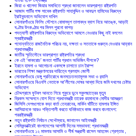
যাওয়া হবে- তথ্যমন্ত্রী
জিয়া ও খালেদা জিয়ার সমাধিতে শ্রদ্ধা জানালেন ভারপ্রাপ্ত রাষ্ট্রপতি
আজাদ পার্টির পক্ষ সাবেক রাষ্ট্রপতি সাহাবুদ্দিন ও আবদুল হামিদের বিরুদ্ধে
ট্রাইব্যুনালে অভিযোগ দাখিল
সোনারগাঁওয়ে ফিলিং স্টেশনে বোমাসদৃশ তালাবদ্ধ ব্যাগ নিয়ে আতঙ্ক, আড়াই
ঘণ্টার উৎকণ্ঠার পর মিলল পুরনো কাপড়
পদত্যাগী রাষ্ট্রপতির বিরুদ্ধে অভিযোগে আমলে নেওয়ার কিছু নাই বললেন
স্বরাষ্ট্রমন্ত্রী
পদোন্নতিতে রাজনৈতিক পরিচয় নয়, দক্ষতা ও সততাকে গুরুত্ব দেওয়ার আহ্বান
প্রধানমন্ত্রীর
জাতীয় স্মৃতিসৌধে ভারপ্রাপ্ত রাষ্ট্রপতির শ্রদ্ধা
কে এই ‘কাকরোচ’ জনতা পার্টির প্রধান অভিজিৎ দীপকে?
ইরানে হামলা ও আলোচনা একসঙ্গে চালাতে চান ট্রাম্প
ভারতের শিক্ষা মন্ত্রণালয়ের দায়িত্বে প্রলহাদ জোশী
সোনারগাঁওয়ে ডেঙ্গু প্রতিরোধে জনসচেতনতামূলক সভা ও র‍্যালি
সোনারগাঁওয়ে বিএনপি নেতাকে আ’লীগের দোষর আখ্যা দিয়ে জমি দখলের চেষ্টার
অভিযোগ
চৌদ্দগ্রামে ফুটবল আনতে গিয়ে পুকুরে ডুবে স্কুলছাত্রের মৃত্যু
ব্রিকস সম্মেলনে যোগ দিতে প্রধানমন্ত্রী তারেক রহমানকে মোদীর আমন্ত্রণ
জিসিসি দেশগুলোকে কড়া বার্তা তেহরানের, মার্কিন ঘাঁটিতে হামলার ইঙ্গিত
আসিয়ানকে আরও শক্তিশালী করতে ঘনিষ্ঠভাবে কাজ করবে বাংলাদেশ:
পররাষ্ট্রমন্ত্রী
নতুন রাষ্ট্রপতি নির্বাচন সেপ্টেম্বরে, জানালেন আইনমন্ত্রী
সেমিকন্ডাক্টরেই বাংলাদেশের আগামী দিনের সম্ভাবনা: প্রধানমন্ত্রী
সোনারগাঁওয়ে ১২ মামলার আসামি ও শীর্ষ সন্ত্রাসী রাসেল আহমেদ গ্রেপ্তার ,