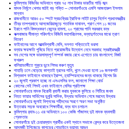
কুমিল্লায় বিজিবির অভিযানে প্রায় ৭৫ লাখ টাকার ভারতীয় শাড়ি জব্দ
মাদক নির্মূলে খেলার মাঠই বড় শক্তি – সোনারগাঁওয়ে এমপি আজহারুল ইসলাম
মান্নান
রাজধানীতে আরও ৫০ স্পটে স্বয়ংক্রিয় ট্রাফিক লাইট চালুর নির্দেশ প্রধানমন্ত্রীর
তীব্র তাপপ্রবাহে আলজেরিয়াজুড়ে শতাধিক দাবানল, প্রাণ গেল ১১ জনের
ইরানে পানি বিশুদ্ধকরণ কেন্দ্রে হামলা, ২০ গ্রামের পানি সরবরাহ বন্ধ
কক্সবাজার সীমান্ত পরিদর্শনে বিজিবি মহাপরিচালক, বন্যাদুর্গতদের মাঝে ত্রাণ
বিতরণ
ফাইনালের আগে আত্মবিশ্বাসী মেসি, দলগত শক্তিতেই ভরসা
বন্যার ক্ষয়ক্ষতি পুষিয়ে নিতে প্রয়োজনীয় উদ্যোগ নেবে সরকার: স্বরাষ্ট্রমন্ত্রী
সব দেশের সঙ্গে ভারসাম্যপূর্ণ সম্পর্ক বজায় রেখে এগোতে চায় বাংলাদেশ: মির্জা
ফখরুল
বালিয়াডাঙ্গীতে পুকূরে ডুবে শিশুর করুণ মৃত্যু
পাহাড়ি ঢলে বেড়েছে কাপ্তাই হ্রদের পানি, খুলে দেওয়া হলো ১৬ জলকপাট
বিশ্বকাপ ফাইনালে থাকছেন ট্রাম্প, চ্যাম্পিয়নদের জন্য থাকছে বিশেষ রিং
২০ জুলাই প্রকাশ হচ্ছে না এসএসসির ফল, জানালো শিক্ষা বোর্ড
কোলের সেই শিশুই এখন ফাইনালে মেসির প্রতিপক্ষ
সোনারগাঁওয়ে মাদক বিরোধী র‌্যালী করায় যুবককে কুপিয়ে ও পিটিয়ে জখম
নিহত ফায়ার সার্ভিসের ডুবুরি সাদিক, উদ্ধার অভিযান শেষে মরদেহ উদ্ধার
সোনারগাঁওয়ে জুলাই বিপ্লবের শহীদদের স্মরণে স্মরণ সভা অনুষ্ঠিত
উত্তরায় সড়ক অবরোধে শিক্ষার্থীরা, বন্ধ যান চলাচল
কুমিল্লায় র‍্যাব-১১ এর অভিযানে ১০০ কেজি গাঁজাসহ দুই মাদক ব্যবসায়ী
গ্রেফতার
সোনারগাঁয়ে দুই চেয়ারম্যান প্রার্থীর একই স্থানে সভাকে কেন্দ্র করে উত্তেজনা
আদমজী ইপিজেডে কাপড়ের গোডাউনে ভয়াবহ আগুন