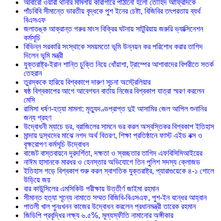
আবারো ওয়ারী থানার মামলায় কারাগারে পাঠানো হলো তৌহিদ আফ্রিদিকে
পাঁচবিবি সীমান্তে ভারতীয় বৃদ্ধকে পুশ ইনের চেষ্টা, বিজিবির তৎপরতায় ব্যর্থ
বিএসএফ
জলাতঙ্ক আক্রান্ত গরুর মাংস বিক্রির ঘটনায় সাটুরিয়ায় জরুরি ভ্যাক্সিনেশন
কর্মসূচি
বিভিন্ন সরকারি সংস্থাকে সময়মতো ভূমি উন্নয়ন কর পরিশোধ করার তাগিদ
দিলেন ভূমি মন্ত্রী
যুক্তরাষ্ট্র-ইরান শান্তি চুক্তি নিয়ে ধোঁয়াশা, ট্রাম্পের আশাবাদের বিপরীতে সতর্ক
তেহরান
তুরস্ককে হারিয়ে বিশ্বকাপে দারুণ সূচনা অস্ট্রেলিয়ার
ষষ্ঠ বিশ্বকাপের আগে আবেগঘন বার্তায় নিজের বিশ্বকাপ যাত্রা স্মরণ করলেন
মেসি
রামিসা ধর্ষণ-হত্যা মামলা: মৃত্যুদণ্ডপ্রাপ্ত দুই আসামির জেল আপিল শুনানির
জন্য গ্রহণ
উদ্বোধনী ম্যাচে ড্র, ব্রাজিলের সামনে ভর করল অস্বস্তিকর বিশ্বকাপ ইতিহাস
মান্দায় দুস্থদের মাঝে নগদ অর্থ বিতরণ, শিক্ষা প্রতিষ্ঠানে ফাস্ট এইড বক্স ও
বৃক্ষরোপণ কর্মসূচি উদ্বোধন
বাজেট বাস্তবায়নে দূরদর্শিতা, দক্ষতা ও স্বচ্ছতার তাগিদ এফবিসিসিআইয়ের
নাঈম হাসানকে মারধর ও হেনস্তার অভিযোগে তিন পুলিশ সদস্য ক্লোজড
ইতিহাস গড়ে বিশ্বকাপ শুরু করল স্বাগতিক যুক্তরাষ্ট্র, প্যারাগুয়েকে ৪-১ গোলে
উড়িয়ে জয়
বার কাউন্সিলের এমসিকিউ পরীক্ষায় উত্তীর্ণ জাইমা রহমান
সীমান্ত হত্যা শূন্যে নামাতে সম্মত বিজিবি-বিএসএফ, পুশ-ইন বন্ধের আহ্বান
পাতলী খাল পুনঃখনন কাজের উদ্বোধন করলেন প্রধানমন্ত্রী তারেক রহমান
জিডিপি প্রবৃদ্ধির লক্ষ্য ৬.৫%, মূল্যস্ফীতি নামানোর অঙ্গীকার