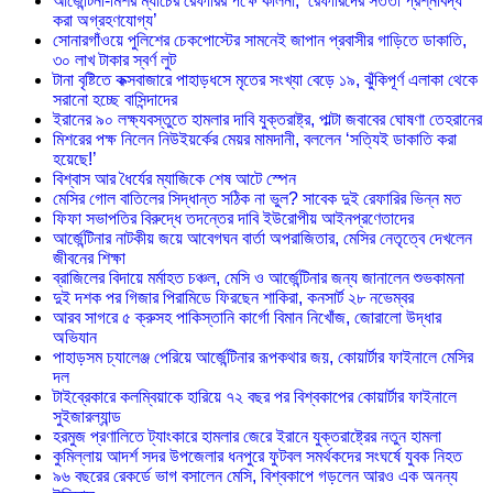
আর্জেন্টিনা-মিশর ম্যাচের রেফারির পক্ষে কলিনা, ‘রেফারিদের সততা প্রশ্নবিদ্ধ
করা অগ্রহণযোগ্য’
সোনারগাঁওয়ে পুলিশের চেকপোস্টের সামনেই জাপান প্রবাসীর গাড়িতে ডাকাতি,
৩০ লাখ টাকার স্বর্ণ লুট
টানা বৃষ্টিতে কক্সবাজারে পাহাড়ধসে মৃতের সংখ্যা বেড়ে ১৯, ঝুঁকিপূর্ণ এলাকা থেকে
সরানো হচ্ছে বাসিন্দাদের
ইরানের ৯০ লক্ষ্যবস্তুতে হামলার দাবি যুক্তরাষ্ট্র, পাল্টা জবাবের ঘোষণা তেহরানের
মিশরের পক্ষ নিলেন নিউইয়র্কের মেয়র মামদানী, বললেন ‘সত্যিই ডাকাতি করা
হয়েছে!’
বিশ্বাস আর ধৈর্যের ম্যাজিকে শেষ আটে স্পেন
মেসির গোল বাতিলের সিদ্ধান্ত সঠিক না ভুল? সাবেক দুই রেফারির ভিন্ন মত
ফিফা সভাপতির বিরুদ্ধে তদন্তের দাবি ইউরোপীয় আইনপ্রণেতাদের
আর্জেন্টিনার নাটকীয় জয়ে আবেগঘন বার্তা অপরাজিতার, মেসির নেতৃত্বে দেখলেন
জীবনের শিক্ষা
ব্রাজিলের বিদায়ে মর্মাহত চঞ্চল, মেসি ও আর্জেন্টিনার জন্য জানালেন শুভকামনা
দুই দশক পর গিজার পিরামিডে ফিরছেন শাকিরা, কনসার্ট ২৮ নভেম্বর
আরব সাগরে ৫ ক্রুসহ পাকিস্তানি কার্গো বিমান নিখোঁজ, জোরালো উদ্ধার
অভিযান
পাহাড়সম চ্যালেঞ্জ পেরিয়ে আর্জেন্টিনার রূপকথার জয়, কোয়ার্টার ফাইনালে মেসির
দল
টাইব্রেকারে কলম্বিয়াকে হারিয়ে ৭২ বছর পর বিশ্বকাপের কোয়ার্টার ফাইনালে
সুইজারল্যান্ড
হরমুজ প্রণালিতে ট্যাংকারে হামলার জেরে ইরানে যুক্তরাষ্ট্রের নতুন হামলা
কুমিল্লায় আদর্শ সদর উপজেলার ধনপুরে ফুটবল সমর্থকদের সংঘর্ষে যুবক নিহত
৯৬ বছরের রেকর্ডে ভাগ বসালেন মেসি, বিশ্বকাপে গড়লেন আরও এক অনন্য