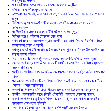
আগ্নেয়াস্ত্র উদ্ধার
সোনারগাঁওয়ে জগন্নাথ দেবের উল্টো রথযাত্রা অনুষ্ঠিত
হারিয়ে যাচ্ছে ঐতিহ্যের মাটির ঘর
রুপগঞ্জে এক মাসেই ধসে গেল রাস্তা, ৫০ লাখ টাকা জলে অবরুদ্ধ ৫ গ্রামের
মানুষ
সিদ্ধিরগঞ্জে পোশাককর্মী সাদিয়া হত্যায় প্রেমিক রাজ্জাক গ্রেপ্তার ও
স্বীকারোক্তি
প্রাইভেটকার চালকের মারধরে ইজিবাইক চালকের মৃত্যু
সিদ্ধিরগঞ্জে ৪ পরিবহন চাঁদাবাজ গ্রেপ্তার
সোনারগাঁওয়ে পাম্পগুলোতে গ্যাস সংকট, চরম ভোগান্তিতে সিএনজি চালিত
যানবাহনের চালক ও যাত্রী
নবনিযুক্ত নৌবাহিনী প্রধান ভাইস এডমিরাল খোন্দকার মিসবাহ উল আজীম-এর
র‍্যাংক ব্যাজ পরিধান
হুতি হামলার পর সৌদি ট্যাংকারে আগুন, স্যাটেলাইট ছবিতে মিলল প্রমাণ
বাংলাদেশ-সিঙ্গাপুর সম্পর্ক জোরদারে দ্বিপক্ষীয় সহযোগিতা, রোহিঙ্গা ইস্যুতেও
সমর্থন চাইল ঢাকা
ম্যানিলায় আসিয়ান বৈঠকের ফাঁকে বাংলাদেশ-ভারতের পররাষ্ট্রমন্ত্রীদের শুভেচ্ছা
বিনিময়
চৌদ্দগ্রামে প্রবাসীর বাড়িতে বিয়ের দাবিতে তরুণী’র অনশন, বাসা ভাড়া নিয়ে
একসাথে থাকার অভিযোগ
তেজগাঁও বিভাগের অভিযানে বিভিন্ন অপরাধে জড়িত ৫৭ জন গ্রেফতার
মাননীয় প্রধানমন্ত্রীর সাথে বিদায়ী নৌবাহিনী প্রধানের সৌজন্য সাক্ষাৎ
সাংবাদিক শফিকের মুক্তি না দিলে শাহবাগ থানা, ফায়ার সার্ভিস ও স্বরাষ্ট্র
মন্ত্রণালয় ঘেরাওয়ের হুঁশিয়ারি
দল থেকে বহিষ্কার হলেন জামায়াত এমপি গাজী নজরুল ইসলাম