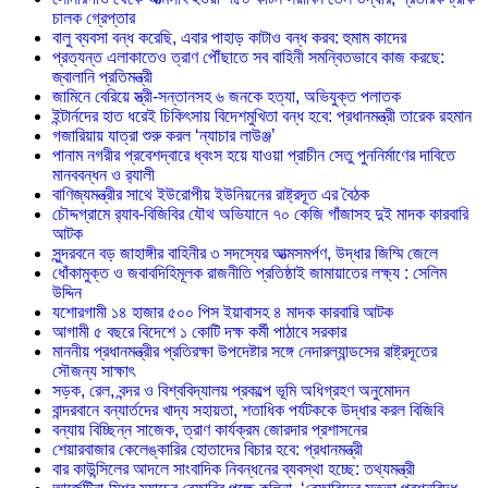
চালক গ্রেপ্তার
বালু ব্যবসা বন্ধ করেছি, এবার পাহাড় কাটাও বন্ধ করব: হুমাম কাদের
প্রত্যন্ত এলাকাতেও ত্রাণ পৌঁছাতে সব বাহিনী সমন্বিতভাবে কাজ করছে:
জ্বালানি প্রতিমন্ত্রী
জামিনে বেরিয়ে স্ত্রী-সন্তানসহ ৬ জনকে হত্যা, অভিযুক্ত পলাতক
ইন্টার্নদের হাত ধরেই চিকিৎসায় বিদেশমুখিতা বন্ধ হবে: প্রধানমন্ত্রী তারেক রহমান
গজারিয়ায় যাত্রা শুরু করল ‘ন্যাচার লাউঞ্জ’
পানাম নগরীর প্রবেশদ্বারে ধ্বংস হয়ে যাওয়া প্রাচীন সেতু পুননির্মাণের দাবিতে
মানববন্ধন ও র‌্যালী
বাণিজ্যমন্ত্রীর সাথে ইউরোপীয় ইউনিয়নের রাষ্ট্রদূত এর বৈঠক
চৌদ্দগ্রামে র‌্যাব-বিজিবির যৌথ অভিযানে ৭০ কেজি গাঁজাসহ দুই মাদক কারবারি
আটক
সুন্দরবনে বড় জাহাঙ্গীর বাহিনীর ৩ সদস্যের আত্মসমর্পণ, উদ্ধার জিম্মি জেলে
ধোঁকামুক্ত ও জবাবদিহিমূলক রাজনীতি প্রতিষ্ঠাই জামায়াতের লক্ষ্য : সেলিম
উদ্দিন
যশোরগামী ১৪ হাজার ৫০০ পিস ইয়াবাসহ ৪ মাদক কারবারি আটক
আগামী ৫ বছরে বিদেশে ১ কোটি দক্ষ কর্মী পাঠাবে সরকার
মাননীয় প্রধানমন্ত্রীর প্রতিরক্ষা উপদেষ্টার সঙ্গে নেদারল্যান্ডসের রাষ্ট্রদূতের
সৌজন্য সাক্ষাৎ
সড়ক, রেল, বন্দর ও বিশ্ববিদ্যালয় প্রকল্পে ভূমি অধিগ্রহণ অনুমোদন
বান্দরবানে বন্যার্তদের খাদ্য সহায়তা, শতাধিক পর্যটককে উদ্ধার করল বিজিবি
বন্যায় বিচ্ছিন্ন সাজেক, ত্রাণ কার্যক্রম জোরদার প্রশাসনের
শেয়ারবাজার কেলেঙ্কারির হোতাদের বিচার হবে: প্রধানমন্ত্রী
বার কাউন্সিলের আদলে সাংবাদিক নিবন্ধনের ব্যবস্থা হচ্ছে: তথ্যমন্ত্রী