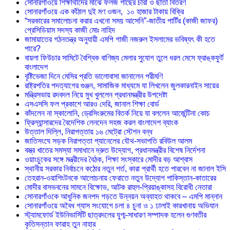
সোনারগাঁওয়ে শিক্ষার্থীদের মাঝে ফলজ গাছের চারা ও ছাতা বিতরণ ​
সোনারগাঁওয়ে এক কাঁঠাল দুই মণ ওজন, ১০ হাজার টাকায় বিক্রি
“সরকারের সমালোচনা করার এখনো সময় আসেনি”-জাতীয় পার্টির (কাজী জাফর)
প্রেসিডিয়াম সদস্য কাজী মোঃ নাহিদ
জামায়াতের গঠনতন্ত্র অনুযায়ী এমপি গাজী নজরুল ইসলামের ভবিষ্যৎ কী হতে
পারে?
বায়লা ফিউচার সামিটে বৈশ্বিক বাণিজ্য মেলার সুযোগ তুলে ধরল মেসে ফ্রাঙ্কফুর্ট
বাংলাদেশ
বৃষ্টিভেজা দিনে মেসির প্রতি ভালোবাসা জানালেন পরীমণি
রাষ্ট্রপতির পদত্যাগের গুঞ্জন, সামাজিক মাধ্যমে যা লিখলেন জুলকারনাইন সায়ের
মন্ত্রিসভায় রদবদল নিয়ে মুখ খুললেন প্রধানমন্ত্রীর উপদেষ্টা
এসএসসি ফল প্রকাশে আরও দেরি, জানাল শিক্ষা বোর্ড
কাঁদলেন না স্কালোনি, ড্রেসিংরুমের বিতর্ক নিয়ে যা বললেন আর্জেন্টিনা কোচ
ফ্রিল্যান্সারদের বৈদেশিক লেনদেন সহজ করল বাংলাদেশ ব্যাংক
উত্তাল দিল্লি, নিরাপত্তায় ১৬ মেট্রো স্টেশন বন্ধ
জাতিসংঘে সড়ক নিরাপত্তা প্যানেলের যৌথ-সভাপতি রবিউল আলম
বস্ত্র খাতের সমস্যা সমাধানে দ্রুত উদ্যোগ, প্রধানমন্ত্রীর বিশেষ নির্দেশনা
ওয়াংচুকের সঙ্গে মন্ত্রীদের বৈঠক, শিক্ষা সংস্কারে মোদীর বড় আশ্বাস
স্থানীয় সরকার নির্বাচনে কঠোর নতুন শর্ত, কারা প্রার্থী হতে পারবেন না জানাল ইসি
তেহরান-ওয়াশিংটনকে আলোচনায় ফেরাতে নতুন উদ্যোগ পাকিস্তান-কাতারের
মোদীর বাসভবনের সামনে বিক্ষোভ, আটক রাহুল-প্রিয়াঙ্কাসহ বিরোধী নেতারা
সোনারগাঁওকে আধুনিক জনপদ গড়তে উন্নয়ন অব্যাহত থাকবে – এমপি মান্নান
সোনারগাঁওয়ে অবৈধ গ্যাস সংযোগে চলা ৪ চুনা ও ১ ঢালাই কারখানায় অভিযান
স্ট্যামফোর্ড ইউনিভার্সিটি ছাত্রদলের যুগ্ম-সাধারণ সম্পাদক হলেন গুণবতীর
কৃতিসন্তান ফারাহ তুন নাহার