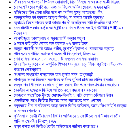
তীব্র লোডশেডিংয়ে বিপর্যস্ত সোনারগাঁ, দিনে মিলছে মাত্র ৪-৫ ঘণ্টা বিদ্যুৎ
লোডশেডিংয়ের প্রতিবাদে বরগুনায় বিদ্যুৎ অফিস ঘেরাও, ৭ দফা দাবি
হলিউডের তিন মেগা ছবির সঙ্গে বক্স অফিস যুদ্ধে শাহরুখের ‘কিং’
অননুমোদিত হর্ন ব্যবহার বন্ধের নির্দেশ, না মানলে আইনি ব্যবস্থা
অ্যাডাল্ট ফিল্মে কাজের কথা জানার পর কী বলেছিলেন সানি লিওনির বাবা-মা?
সেনাবাহিনী প্রধান কর্তৃক আর্মি ইন্টারন্যাশনাল ইসলামিক ইনস্টিটিউট (AIII)-এর
উদ্বোধন
আগস্টজুড়ে তাপপ্রবাহ ও স্বল্পমেয়াদি বন্যার শঙ্কা
৬ মাসে ভরিপ্রতি সোনার দাম কমেছে ৬৭ হাজার টাকা
হরমুজ প্রণালী সংকট আরও গভীর, মুখোমুখি ট্রাম্প ও তেহরানের বক্তব্য
পাকিস্তানে শান্তি সমাবেশে আত্মঘাতী বিস্ফোরণ, নিহত ১৩
শেখ হাসিনা ফিরতে চান, তবে… কী বললেন তসলিমা নাসরিন
ইসলামিক মূল্যবোধ ও আধুনিক শিক্ষার সমন্বয়ে নতুন শিক্ষা প্রতিষ্ঠান উদ্বোধন
করলেন সেনাপ্রধান
সংসদের মাধ্যমেই বাস্তবায়ন হবে জুলাই সনদ: তথ্যমন্ত্রী
পাহাড়ের সংকট নিরসনে সরকারের কার্যকর ভূমিকা চাইলেন নাহিদ ইসলাম
হরমুজ প্রণালী খোলার কোনো চুক্তি হয়নি: ট্রাম্পকে প্রত্যাখ্যান তেহরানের
বেনজীর আহমেদকে ফিরিয়ে আনতে নতুন পদক্ষেপ সরকারের
মোজতবা খামেনিকে খুঁজছে মোসাদ-সিআইএ, পাল্টা গোপন কৌশলে ইরান
বেনজীরকে দেশে ফিরিয়ে বিচারের আশা সরকারের: শামা ওবায়েদ
বসুন্ধরায় চীনা নাগরিকদের ভাড়া ভবনে ডিবির অভিযান, অবৈধ ভিওআইপি চক্রের
৪ সদস্য গ্রেপ্তার
কুমিল্লা ও ফেনী সীমান্তে বিজিবির অভিযানে ১ কোটি ১৫ লাখ টাকার ভারতীয়
শাড়ি ও মোবাইল ডিসপ্লে জব্দ
ভাড়া বাসায় পর্ন ভিডিও তৈরির অভিযোগে নারীসহ কারাগারে ৪