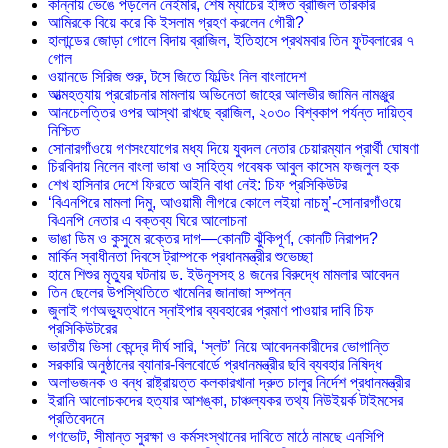
কান্নায় ভেঙে পড়লেন নেইমার, শেষ ম্যাচের ইঙ্গিত ব্রাজিল তারকার
আমিরকে বিয়ে করে কি ইসলাম গ্রহণ করলেন গৌরী?
হালান্ডের জোড়া গোলে বিদায় ব্রাজিল, ইতিহাসে প্রথমবার তিন ফুটবলারের ৭
গোল
ওয়ানডে সিরিজ শুরু, টসে জিতে ফিল্ডিং নিল বাংলাদেশ
আত্মহত্যায় প্ররোচনার মামলায় অভিনেতা জাহের আলভীর জামিন নামঞ্জুর
আনচেলত্তির ওপর আস্থা রাখছে ব্রাজিল, ২০৩০ বিশ্বকাপ পর্যন্ত দায়িত্ব
নিশ্চিত
সোনারগাঁওয়ে গণসংযোগের মধ্য দিয়ে যুবদল নেতার চেয়ারম্যান প্রার্থী ঘোষণা
চিরবিদায় নিলেন বাংলা ভাষা ও সাহিত্য গবেষক আবুল কাসেম ফজলুল হক
শেখ হাসিনার দেশে ফিরতে আইনি বাধা নেই: চিফ প্রসিকিউটর
‘বিএনপিরে মামলা দিমু, আওয়ামী লীগরে কোলে লইয়া নাচমু’-সোনারগাঁওয়ে
বিএনপি নেতার এ বক্তব্য ঘিরে আলোচনা
ভাঙা ডিম ও কুসুমে রক্তের দাগ—কোনটি ঝুঁকিপূর্ণ, কোনটি নিরাপদ?
মার্কিন স্বাধীনতা দিবসে ট্রাম্পকে প্রধানমন্ত্রীর শুভেচ্ছা
হামে শিশুর মৃত্যুর ঘটনায় ড. ইউনূসসহ ৪ জনের বিরুদ্ধে মামলার আবেদন
তিন ছেলের উপস্থিতিতে খামেনির জানাজা সম্পন্ন
জুলাই গণঅভ্যুত্থানে স্নাইপার ব্যবহারের প্রমাণ পাওয়ার দাবি চিফ
প্রসিকিউটরের
ভারতীয় ভিসা কেন্দ্রে দীর্ঘ সারি, ‘স্লট’ নিয়ে আবেদনকারীদের ভোগান্তি
সরকারি অনুষ্ঠানের ব্যানার-বিলবোর্ডে প্রধানমন্ত্রীর ছবি ব্যবহার নিষিদ্ধ
অলাভজনক ও বন্ধ রাষ্ট্রায়ত্ত কলকারখানা দ্রুত চালুর নির্দেশ প্রধানমন্ত্রীর
ইরানি আলোচকদের হত্যার আশঙ্কা, চাঞ্চল্যকর তথ্য নিউইয়র্ক টাইমসের
প্রতিবেদনে
গণভোট, সীমান্ত সুরক্ষা ও কর্মসংস্থানের দাবিতে মাঠে নামছে এনসিপি