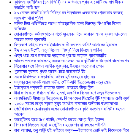
কুমিল্লা ব্যাটালিয়ন (১০ বিজিবি) এর অভিযানে প্রায় ২ কোটি ৩৯ লাখ টাকার
ভারতীয় শাড়ি জব্দ
৯৯ বোতল ভারতীয় তৈরি নিষিদ্ধ মদ উদ্ধারসহ একজনকে গ্রেফতার করেছে
সবুজবাগ থানা পুলিশ
মানিক মিয়া এভিনিউয়ে অবৈধ হাইড্রোলিক হর্নের বিরুদ্ধে ডিএমপির বিশেষ
অভিযান
সোনারগাঁওয়ে কর্মসংস্থানের শর্তে মুচলেকা দিয়ে আবারও মাদক ব্যবসা ছাড়লেন
আরেক মাদক ব্যবসায়ী
বিশ্বকাপ ফাইনালের পর ইয়ামালকে কী বললেন মেসি? জানালেন ইয়ামাল
ঈদ ২০২৭ টার্গেট, নতুন সিনেমা ‘নিঃস্ব’ নিয়ে ফিরছেন শাকিব
ঐক্য ধরে রেখে জনগণের প্রত্যাশা পূরণের আহ্বান প্রধানমন্ত্রীর
ভারতে পলাতক কামালসহ অন্যদের ফেরত চেয়ে কূটনৈতিক উদ্যোগ বাংলাদেশের
শিরোপার সঙ্গে বিশাল আর্থিক পুরস্কার, উৎসবে মাতোয়ারা স্পেন
পুরুষদের সুরক্ষায় পৃথক আইন চেয়ে হাইকোর্টে রিট
সড়ক নিরাপত্তায় কড়াকড়ি, অবৈধ হর্ন ব্যবহারে ছাড় নয়
মধ্যপ্রাচ্যে সংকট আরও গভীর, সৌদি-হুথি উত্তেজনায় নতুন মোড়
ইউক্রেনে শস্যবাহী জাহাজে হামলা, ভারতের তীব্র নিন্দা
টানা দশম রাতে ইরানে মার্কিন হামলা, একাধিক বিস্ফোরণে নতুন উত্তেজনা
লালমনিরহাট সীমান্তে উত্তেজনা, বিএসএফের সিমেন্টের খুঁটি স্থাপনের চেষ্টা ব্যর্থ
২০৩০ সালের মধ্যে সড়কে মৃত্যু অর্ধেকে নামানোর অঙ্গীকার বাংলাদেশের
পেট্রোবাংলার চেয়ারম্যান হলেন সোনারগাঁওয়ের কৃতি সন্তান ওয়ালিউর রহমান
আপেল
আর্জেন্টিনার হারে দুঃখ পাইনি, স্পেনই জয়ের যোগ্য ছিল: ট্রাম্প
বিশ্বকাপ জিতলে বিয়ে! আর্জেন্টিনার হারের পর যা বললেন পরীমনি
বাবা আলাদা, তবু অটুট দুই ভাইয়ের বন্ধন—ইয়ামালের ছোট ভাই কিয়েনকে ঘিরে