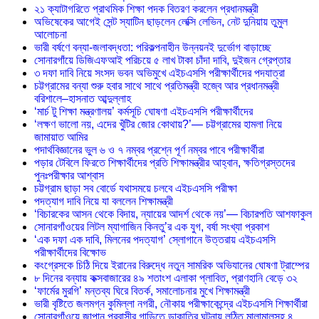
২১ ক্যাটাগরিতে প্রাথমিক শিক্ষা পদক বিতরণ করলেন প্রধানমন্ত্রী
অভিষেকের আগেই সেন্ট স্যাটিন ছাড়লেন লেক্সি লেভিন, নেট দুনিয়ায় তুমুল
আলোচনা
ভারী বর্ষণে বন্যা-জলাবদ্ধতা: পরিকল্পনাহীন উন্নয়নই দুর্ভোগ বাড়াচ্ছে
সোনারগাঁয়ে ডিজিএফআই পরিচয়ে ৫ লাখ টাকা চাঁদা দাবি, দুইজন গ্রেপ্তার
৩ দফা দাবি নিয়ে সংসদ ভবন অভিমুখে এইচএসসি পরীক্ষার্থীদের পদযাত্রা
চট্টগ্রামের বন্যা শুরু হবার সাথে সাথে প্রতিমন্ত্রী হজ্বে আর প্রধানমন্ত্রী
বরিশালে–হাসনাত আব্দুল্লাহ
‘মার্চ টু শিক্ষা মন্ত্রণালয়’ কর্মসূচি ঘোষণা এইচএসসি পরীক্ষার্থীদের
‘লক্ষণ ভালো নয়, এদের খুঁটির জোর কোথায়?’— চট্টগ্রামের হামলা নিয়ে
জামায়াত আমির
পদার্থবিজ্ঞানের ভুল ৬ ও ৭ নম্বর প্রশ্নে পূর্ণ নম্বর পাবে পরীক্ষার্থীরা
পড়ার টেবিলে ফিরতে শিক্ষার্থীদের প্রতি শিক্ষামন্ত্রীর আহ্বান, ক্ষতিগ্রস্তদের
পুনঃপরীক্ষার আশ্বাস
চট্টগ্রাম ছাড়া সব বোর্ডে যথাসময়ে চলবে এইচএসসি পরীক্ষা
পদত্যাগ দাবি নিয়ে যা বললেন শিক্ষামন্ত্রী
‘বিচারকের আসন থেকে বিদায়, ন্যায়ের আদর্শ থেকে নয়’— বিচারপতি আশফাকুল
সোনারগাঁওয়ের লিটল ম্যাগাজিন কিনতু’র এক যুগ, বর্ষা সংখ্যা প্রকাশ
‘এক দফা এক দাবি, মিলনের পদত্যাগ’ স্লোগানে উত্তরায় এইচএসসি
পরীক্ষার্থীদের বিক্ষোভ
কংগ্রেসকে চিঠি দিয়ে ইরানের বিরুদ্ধে নতুন সামরিক অভিযানের ঘোষণা ট্রাম্পের
৮ দিনের বন্যায় কক্সবাজারের ৪৯ শতাংশ এলাকা প্লাবিত, প্রাণহানি বেড়ে ৩২
‘ফার্মের মুরগি’ মন্তব্য ঘিরে বিতর্ক, সমালোচনার মুখে শিক্ষামন্ত্রী
ভারী বৃষ্টিতে জলমগ্ন কুমিল্লা নগরী, নৌকায় পরীক্ষাকেন্দ্রে এইচএসসি শিক্ষার্থীরা
সোনারগাঁওয়ে জাপান প্রবাসীর গাড়িতে ডাকাতির ঘটনায় লুন্ঠিত মালামালসহ ৪