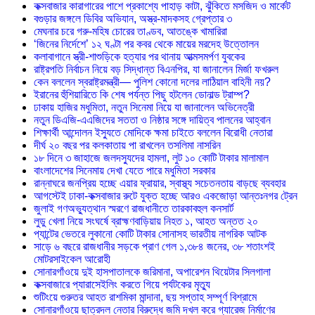
কক্সবাজার কারাগারের পাশে প্রকাশ্যে পাহাড় কাটা, ঝুঁকিতে মসজিদ ও মার্কেট
বগুড়ার জঙ্গলে ডিবির অভিযান, অস্ত্র-মাদকসহ গ্রেপ্তার ৩
মেঘনার চরে গরু-মহিষ চোরের তাণ্ডব, আতঙ্কে খামারিরা
‘জিনের নির্দেশে’ ১২ ঘণ্টা পর কবর থেকে মায়ের মরদেহ উত্তোলন
কলাবাগানে স্ত্রী-শাশুড়িকে হত্যার পর থানায় আত্মসমর্পণ যুবকের
রাষ্ট্রপতি নির্বাচন নিয়ে বড় সিদ্ধান্ত বিএনপির, যা জানালেন মির্জা ফখরুল
কেন বললেন স্বরাষ্ট্রমন্ত্রী— পুলিশ কোনো দলের লাঠিয়াল বাহিনী নয়?
ইরানের হুঁশিয়ারিতে কি শেষ পর্যন্ত পিছু হটলেন ডোনাল্ড ট্রাম্প?
ঢাকায় হাজির মধুমিতা, নতুন সিনেমা নিয়ে যা জানালেন অভিনেত্রী
নতুন ডিএজি-এএজিদের সততা ও নিষ্ঠার সঙ্গে দায়িত্ব পালনের আহ্বান
শিক্ষার্থী আন্দোলন ইস্যুতে মোদিকে ক্ষমা চাইতে বললেন বিরোধী নেতারা
দীর্ঘ ২০ বছর পর কলকাতায় পা রাখলেন তসলিমা নাসরিন
১৮ দিনে ৩ জাহাজে জলদস্যুদের হামলা, লুট ১০ কোটি টাকার মালামাল
বাংলাদেশের সিনেমায় দেখা যেতে পারে মধুমিতা সরকার
রান্নাঘরে জনপ্রিয় হচ্ছে এয়ার ফ্রায়ার, স্বাস্থ্য সচেতনতায় বাড়ছে ব্যবহার
আগস্টেই ঢাকা-কক্সবাজার রুটে যুক্ত হচ্ছে আরও একজোড়া আন্তঃনগর ট্রেন
জুলাই গণঅভ্যুত্থান স্মরণে রাজধানীতে তারকাবহুল কনসার্ট
লুডু খেলা নিয়ে সংঘর্ষে ব্রাহ্মণবাড়িয়ায় নিহত ১, আহত অন্তত ২০
প্যান্টের ভেতরে লুকানো কোটি টাকার সোনাসহ ভারতীয় নাগরিক আটক
সাড়ে ৬ বছরে রাজধানীর সড়কে প্রাণ গেল ১,৩৮৪ জনের, ৩৮ শতাংশই
মোটরসাইকেল আরোহী
সোনারগাঁওয়ে দুই হাসপাতালকে জরিমানা, অপারেশন থিয়েটার সিলগালা
কক্সবাজারে প্যারাসেইলিং করতে গিয়ে পর্যটকের মৃত্যু
শুটিংয়ে গুরুতর আহত রাশমিকা মান্দানা, ছয় সপ্তাহ সম্পূর্ণ বিশ্রামে
সোনারগাঁওয়ে ছাত্রদল নেতার বিরুদ্ধে জমি দখল করে গ্যারেজ নির্মাণের