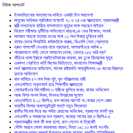
নিউজ আপডেট
ইনফান্তিনোর পদত্যাগের দাবিতে একাট্টা তিন মহাদেশ!
মানুষের অধিকার প্রতিষ্ঠার লক্ষ্যেই ৭১ ও ২৪-এর আত্মত্যাগ: প্রধানমন্ত্রী
স্ত্রী-সন্তানকে হারিয়ে হাসপাতালে মৃত্যুর সঙ্গে লড়ছেন মাইদুল
নিয়োগ পরীক্ষায় দুর্নীতির অভিযোগে ঝাড়খণ্ডে ফের বিক্ষোভ, সংঘর্ষ
সালমান শাহকে হত্যায় ডনের সঙ্গে ১২ লাখ টাকায় চুক্তির দাবি
থানার ভেতর সিআইডি কর্মকর্তাকে থাপ্পড়, বিএনপি নেতা গ্রেপ্তার
দ্রুত পাসপোর্ট দেওয়ার নামে প্রতারণা, আগারগাঁওয়ে আটক ৮
শাহজালালে গাড়ি ফেলে পালালেন চালক, ভেতরে ১৫৫ ভরি স্বর্ণ
দাঁড়িয়ে থাকা ট্রাকে প্রাইভেটকারের ধাক্কা, রড ঢুকে বিচারকের মৃত্যু
একাদশ শ্রেণিতে ভর্তি কিসের ভিত্তিতে, জানালেন শিক্ষামন্ত্রী
অর্থ আত্মসাতের অভিযোগ, সাবেক রাষ্ট্রপতি সাহাবুদ্দিনসহ ৩৮ জনের বিরুদ্ধে
দুদকে অভিযোগ
বাস থামিয়ে ৫৭ লাখ টাকা লুট, মূল পরিকল্পনায় নারী
এসএসসিতে অকৃতকার্য হয়ে শিক্ষার্থীর আত্মহত্যা
সোনারগাঁওয়ে কিশোরীসহ ৩ নারীকে কুপিয়ে জখম, থানায় অভিযোগ
আজ বিশ্ব অলস দিবস, দিনভর বিশ্রামের সুযোগ
এসএসসিতে ৪.১১ জিপিএ, ফল জানার আগেই না ফেরার দেশে রেজা
ভারতীয় ভিসার অ্যাপয়েন্টমেন্ট স্লটে নতুন সিদ্ধান্ত
রাফীর সিনেমা দিয়ে বড় পর্দায় রেহানের অভিষেক, প্রকাশ্যে ফার্স্ট লুক
এসএসসি ও সমমানের ফল প্রকাশ, কমেছে পাসের হার ও জিপিএ-৫
প্রধানমন্ত্রীর সঙ্গে কী কথা হলো, বলে গেলেন না ত্রিবেদী
সৌদি আরবে সোফা কারখানায় আগুন, নিহত ১৬; ১৩ জনই নওগাঁর
বাংলাদেশ-ভারত সম্পর্ক উন্নয়নে রয়েছে সুযোগ: ভারতীয় হাইকমিশনার