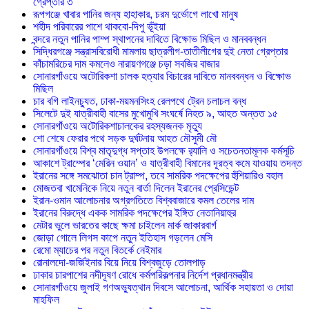
গ্রেপ্তার ৩
রূপগঞ্জে খাবার পানির জন্য হাহাকার, চরম দুর্ভোগে লাখো মানুষ
শহীদ পরিবারের পাশে থাকবো-দিপু ভূঁইয়া
বন্দরে নতুন পানির পাম্প স্থাপনের দাবিতে বিক্ষোভ মিছিল ও মানববন্ধন
সিদ্ধিরগঞ্জে সন্ত্রাসবিরোধী মামলায় ছাত্রলীগ-তাতীলীগের দুই নেতা গ্রেপ্তার ‎
কাঁচামরিচের দাম কমলেও নারায়ণগঞ্জে চড়া সবজির বাজার
সোনারগাঁওয়ে অটোরিকশা চালক হত্যার বিচারের দাবিতে মানববন্ধন ও বিক্ষোভ
মিছিল
চার বগি লাইনচ্যুত, ঢাকা-ময়মনসিংহ রেলপথে ট্রেন চলাচল বন্ধ
সিলেটে দুই যাত্রীবাহী বাসের মুখোমুখি সংঘর্ষে নিহত ৯, আহত অন্তত ১৫
সোনারগাঁওয়ে অটোরিকশাচালকের রহস্যজনক মৃত্যু
শো শেষে ফেরার পথে সড়ক দুর্ঘটনায় আহত মৌসুমী মৌ
সোনারগাঁওয়ে বিশ্ব মাতৃদুগ্ধ সপ্তাহ উপলক্ষে র‍্যালি ও সচেতনতামূলক কর্মসূচি
আকাশে ট্রাম্পের ‘মেরিন ওয়ান’ ও যাত্রীবাহী বিমানের দূরত্ব কমে যাওয়ায় তদন্ত
ইরানের সঙ্গে সমঝোতা চান ট্রাম্প, তবে সামরিক পদক্ষেপের হুঁশিয়ারিও বহাল
মোজতবা খামেনিকে নিয়ে নতুন বার্তা দিলেন ইরানের প্রেসিডেন্ট
ইরান-ওমান আলোচনার অগ্রগতিতে বিশ্ববাজারে কমল তেলের দাম
ইরানের বিরুদ্ধে একক সামরিক পদক্ষেপের ইঙ্গিত নেতানিয়াহুর
মেটার ভুলে ভারতের কাছে ক্ষমা চাইলেন মার্ক জাকারবার্গ
জোড়া গোলে লিগস কাপে নতুন ইতিহাস গড়লেন মেসি
রেমো ম্যাচের পর নতুন বিতর্কে নেইমার
রোনালদো-জর্জিইনার বিয়ে নিয়ে বিশ্বজুড়ে তোলপাড়
ঢাকার চারপাশের নদীদূষণ রোধে কর্মপরিকল্পনার নির্দেশ প্রধানমন্ত্রীর
সোনারগাঁওয়ে জুলাই গণঅভ্যুত্থান দিবসে আলোচনা, আর্থিক সহায়তা ও দোয়া
মাহফিল