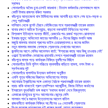
স্বাক্ষর
সোনারগাঁয়ে অবৈধ চুনা-ঢালাই কারখানা : তিতাস কর্মকর্তার যোগসাজসে মাসে
কোটি টাকার রাজস্ব বঞ্চিত সরকার
কাঁচপুরে আন্তজেলা বাস টার্মিনালের কাজ আগামী ছয় মাসে শেষ হবে–সড়ক ও
সেতু প্রতিমন্ত্রী
দালিয়ান থেকে বুলেট ট্রেনে বেইজিংয়ের পথে প্রধানমন্ত্রী তারেক রহমান
ঘানার রক্ষণে আটকে ইংল্যান্ড, বাড়লো নকআউট নিশ্চিতের অপেক্ষা
বিশ্বকাপ ইতিহাসে অনন্য কীর্তি, রেকর্ডের পর রেকর্ড গড়লেন রোনালদো
ইকরার মৃত্যু: অভিনেতা জাহের আলভীর ১০ দিনের রিমান্ড শুনানি আজ
মজুরি মামলায় নাভানা গ্রুপের ভাইস চেয়ারম্যানসহ ৪ জনের জামিন
নতুন মামলায় মমতাজ বেগমকে গ্রেফতার দেখানোর আবেদন
জন্মদিনের আগে মেসির আবেগঘন বার্তা: ‘ঈশ্বরের কাছে আর কিছু চাওয়ার নেই’
ওয়ার্ল্ড ইকোনমিক ফোরামের প্ল্যানারি সেশনে প্রধানমন্ত্রী তারেক রহমান
কাঁচপুরে মাস্ক পড়ে কার্যক্রম নিষিদ্ধ যুবলীগের মিছিল
সোনারগাঁয়ে ডিবি পুলিশ পরিচয়ে ব্যবসায়ীর বাড়িতে হামলা, নগদ টাকা ও
স্বর্ণলংকার লুট
সোনারগাঁয়ে ক্লাস্টার উন্নয়ন কর্মশালা অনুষ্ঠিত
এমপি পুত্র সজিবের বিরুদ্ধে অভিযোগের পাহাড়
আনোয়ার ইব্রাহিমের সঙ্গে একান্ত বৈঠকে প্রধানমন্ত্রী তারেক রহমান
ম্যাচ বাকি থাকতেই গ্রুপ চ্যাম্পিয়ন আর্জেন্টিনা, বিদায় নিশ্চিত জর্ডানের
ইসরায়েল যুদ্ধবিরতি ভঙ্গ করলে ‘যথাযথ জবাব’ দেবে হিজবুল্লাহ
এমবাপ্পে-হালান্ডের যুগেও আলোচনার কেন্দ্রে মেসি
সালমান শাহ’র মরদেহ উত্তোলনের আদেশ বাতিল
রাজধানীতে কার্যক্রম নিষিদ্ধ আ.লীগের ২৬ নেতাকর্মী গ্রেফতার
বিএম কলেজে ছাত্রদলের দুই পক্ষের সংঘর্ষ, আহত কয়েকজন