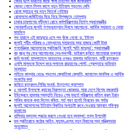
মেটার ভুলে ভারতের কাছে ক্ষমা চাইলেন মার্ক জাকারবার্গ
জোড়া গোলে লিগস কাপে নতুন ইতিহাস গড়লেন মেসি
রেমো ম্যাচের পর নতুন বিতর্কে নেইমার
রোনালদো-জর্জিইনার বিয়ে নিয়ে বিশ্বজুড়ে তোলপাড়
ঢাকার চারপাশের নদীদূষণ রোধে কর্মপরিকল্পনার নির্দেশ প্রধানমন্ত্রীর
সোনারগাঁওয়ে জুলাই গণঅভ্যুত্থান দিবসে আলোচনা, আর্থিক সহায়তা ও দোয়া
মাহফিল
পথ হারালে এই জাদুঘরে এসে পথ খুঁজে নেবো: ড. ইউনূস
জুলাই শহীদ পরিবার ও যোদ্ধাদের সহায়তায় ব্যয় হাজার কোটি টাকা
গণতান্ত্রিক আন্দোলনের প্রতিচ্ছবি ‘জুলাই স্মৃতি জাদুঘর’: প্রধানমন্ত্রী
বহু বছর পর ফের আলোচনায় দেব-শুভশ্রী, ভাইরাল ছবিতে মাতোয়ারা ভক্তরা
জবি সংঘর্ষ: হাসপাতালে আহতদের ওপরও হামলার অভিযোগ, দায়ী ছাত্রদল
এসপি মাসুদকে উদ্দেশ করে পলাতক রায়হানের পোস্ট, গ্রেপ্তারে অভিযান
অব্যাহত
লাইভে কান্নায় ভেঙে পড়লেন জ্যোতিকা জ্যোতি, জানালেন মানসিক ও আর্থিক
সংকটের কথা
জবিতে ছাত্রদল-শিবির সংঘর্ষ, উত্তপ্ত ক্যাম্পাস
৫ আগস্ট উপলক্ষে র‌্যাবের নিরাপত্তা জোরদার, সারা দেশে বিশেষ নজরদারি
ইউক্রেনে হামলার প্রস্তুতি নিয়েও শেষ মুহূর্তে পরিকল্পনা বাতিল করল ইরান
শাকিব খানকে কথা দিলেন ববিতা, শর্ত পূরণ হলেই ফিরবেন বড় পর্দায়
জুলাই আন্দোলনের ইতিহাস বিকৃতির অপচেষ্টা রুখে দেওয়ার আহ্বান শফিকুর
রহমানের
হাসিনার বক্তব্য প্রচার করলে নেওয়া হবে ব্যবস্থা: তথ্য উপদেষ্টা
গুম প্রতিরোধে কঠোর আইন, মৃত্যুদণ্ডসহ নতুন বিধানের সড়া মন্ত্রিসভায়
অনুমোদন