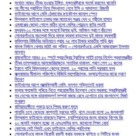
সংঘাত আরও তীব্র হওয়ার ইঙ্গিত, যুক্তরাষ্ট্রকে সতর্ক করলেন খামেনি
আ.লীগের প্রার্থিতা নিয়ে সিদ্ধান্ত নেবে ইসি ও আদালত: রিজভী
ফাইনালের আগে মেসি ঠেকানোর রণকৌশল জানাল স্পেন
বিশ্বকাপ ফাইনালে ঢাকার মঞ্চ মাতাবেন সঞ্জয় দেব ও প্রীতম হাসান
এমবাপ্পের জোড়া গোলে কঠিন হলো মেসির গোল্ডেন বুটের লড়াই
সুন্দরবন-১২ লঞ্চের সঙ্গে সংঘর্ষে ট্রলার ডুবি, আটজন প্রাণে বাঁচলেন
সোনারগাঁওয়ে মুচলেকা দিয়ে মাদক ব্যবসা ছাড়লেন দুই মাদক ব্যবসায়ী
কুমিল্লায় বিজিবির অভিযানে প্রায় ৭৫ লাখ টাকার ভারতীয় শাড়ি জব্দ
মাদক নির্মূলে খেলার মাঠই বড় শক্তি – সোনারগাঁওয়ে এমপি আজহারুল ইসলাম
মান্নান
রাজধানীতে আরও ৫০ স্পটে স্বয়ংক্রিয় ট্রাফিক লাইট চালুর নির্দেশ প্রধানমন্ত্রীর
তীব্র তাপপ্রবাহে আলজেরিয়াজুড়ে শতাধিক দাবানল, প্রাণ গেল ১১ জনের
ইরানে পানি বিশুদ্ধকরণ কেন্দ্রে হামলা, ২০ গ্রামের পানি সরবরাহ বন্ধ
কক্সবাজার সীমান্ত পরিদর্শনে বিজিবি মহাপরিচালক, বন্যাদুর্গতদের মাঝে ত্রাণ
বিতরণ
ফাইনালের আগে আত্মবিশ্বাসী মেসি, দলগত শক্তিতেই ভরসা
বন্যার ক্ষয়ক্ষতি পুষিয়ে নিতে প্রয়োজনীয় উদ্যোগ নেবে সরকার: স্বরাষ্ট্রমন্ত্রী
সব দেশের সঙ্গে ভারসাম্যপূর্ণ সম্পর্ক বজায় রেখে এগোতে চায় বাংলাদেশ: মির্জা
ফখরুল
বালিয়াডাঙ্গীতে পুকূরে ডুবে শিশুর করুণ মৃত্যু
পাহাড়ি ঢলে বেড়েছে কাপ্তাই হ্রদের পানি, খুলে দেওয়া হলো ১৬ জলকপাট
বিশ্বকাপ ফাইনালে থাকছেন ট্রাম্প, চ্যাম্পিয়নদের জন্য থাকছে বিশেষ রিং
২০ জুলাই প্রকাশ হচ্ছে না এসএসসির ফল, জানালো শিক্ষা বোর্ড
কোলের সেই শিশুই এখন ফাইনালে মেসির প্রতিপক্ষ
সোনারগাঁওয়ে মাদক বিরোধী র‌্যালী করায় যুবককে কুপিয়ে ও পিটিয়ে জখম