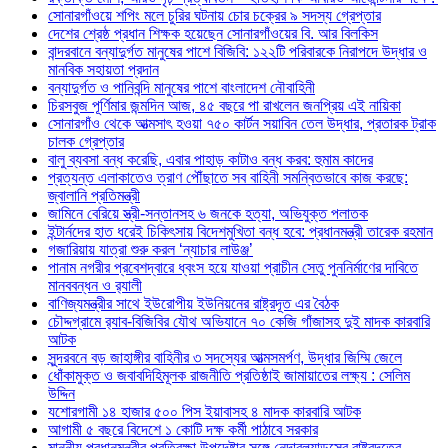
সোনারগাঁওয়ে শপিং মলে চুরির ঘটনায় চোর চক্রের ৯ সদস্য গ্রেপ্তার
দেশের শ্রেষ্ঠ প্রধান শিক্ষক হয়েছেন সোনারগাঁওয়ের বি. আর বিলকিস
বান্দরবানে বন্যাদুর্গত মানুষের পাশে বিজিবি: ১২২টি পরিবারকে নিরাপদে উদ্ধার ও
মানবিক সহায়তা প্রদান
বন্যাদুর্গত ও পানিবন্দি মানুষের পাশে বাংলাদেশ নৌবাহিনী
চিরসবুজ পূর্ণিমার জন্মদিন আজ, ৪৫ বছরে পা রাখলেন জনপ্রিয় এই নায়িকা
সোনারগাঁও থেকে আত্মসাৎ হওয়া ৭৫০ কার্টন সয়াবিন তেল উদ্ধার, প্রতারক ট্রাক
চালক গ্রেপ্তার
বালু ব্যবসা বন্ধ করেছি, এবার পাহাড় কাটাও বন্ধ করব: হুমাম কাদের
প্রত্যন্ত এলাকাতেও ত্রাণ পৌঁছাতে সব বাহিনী সমন্বিতভাবে কাজ করছে:
জ্বালানি প্রতিমন্ত্রী
জামিনে বেরিয়ে স্ত্রী-সন্তানসহ ৬ জনকে হত্যা, অভিযুক্ত পলাতক
ইন্টার্নদের হাত ধরেই চিকিৎসায় বিদেশমুখিতা বন্ধ হবে: প্রধানমন্ত্রী তারেক রহমান
গজারিয়ায় যাত্রা শুরু করল ‘ন্যাচার লাউঞ্জ’
পানাম নগরীর প্রবেশদ্বারে ধ্বংস হয়ে যাওয়া প্রাচীন সেতু পুননির্মাণের দাবিতে
মানববন্ধন ও র‌্যালী
বাণিজ্যমন্ত্রীর সাথে ইউরোপীয় ইউনিয়নের রাষ্ট্রদূত এর বৈঠক
চৌদ্দগ্রামে র‌্যাব-বিজিবির যৌথ অভিযানে ৭০ কেজি গাঁজাসহ দুই মাদক কারবারি
আটক
সুন্দরবনে বড় জাহাঙ্গীর বাহিনীর ৩ সদস্যের আত্মসমর্পণ, উদ্ধার জিম্মি জেলে
ধোঁকামুক্ত ও জবাবদিহিমূলক রাজনীতি প্রতিষ্ঠাই জামায়াতের লক্ষ্য : সেলিম
উদ্দিন
যশোরগামী ১৪ হাজার ৫০০ পিস ইয়াবাসহ ৪ মাদক কারবারি আটক
আগামী ৫ বছরে বিদেশে ১ কোটি দক্ষ কর্মী পাঠাবে সরকার
মাননীয় প্রধানমন্ত্রীর প্রতিরক্ষা উপদেষ্টার সঙ্গে নেদারল্যান্ডসের রাষ্ট্রদূতের