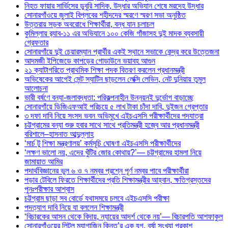
নিহত ফায়ার সার্ভিসের ডুবুরি সাদিক, উদ্ধার অভিযান শেষে মরদেহ উদ্ধার
সোনারগাঁওয়ে জুলাই বিপ্লবের শহীদদের স্মরণে স্মরণ সভা অনুষ্ঠিত
উত্তরায় সড়ক অবরোধে শিক্ষার্থীরা, বন্ধ যান চলাচল
কুমিল্লায় র‍্যাব-১১ এর অভিযানে ১০০ কেজি গাঁজাসহ দুই মাদক ব্যবসায়ী
গ্রেফতার
সোনারগাঁয়ে দুই চেয়ারম্যান প্রার্থীর একই স্থানে সভাকে কেন্দ্র করে উত্তেজনা
আদমজী ইপিজেডে কাপড়ের গোডাউনে ভয়াবহ আগুন
২১ ক্যাটাগরিতে প্রাথমিক শিক্ষা পদক বিতরণ করলেন প্রধানমন্ত্রী
অভিষেকের আগেই সেন্ট স্যাটিন ছাড়লেন লেক্সি লেভিন, নেট দুনিয়ায় তুমুল
আলোচনা
ভারী বর্ষণে বন্যা-জলাবদ্ধতা: পরিকল্পনাহীন উন্নয়নই দুর্ভোগ বাড়াচ্ছে
সোনারগাঁয়ে ডিজিএফআই পরিচয়ে ৫ লাখ টাকা চাঁদা দাবি, দুইজন গ্রেপ্তার
৩ দফা দাবি নিয়ে সংসদ ভবন অভিমুখে এইচএসসি পরীক্ষার্থীদের পদযাত্রা
চট্টগ্রামের বন্যা শুরু হবার সাথে সাথে প্রতিমন্ত্রী হজ্বে আর প্রধানমন্ত্রী
বরিশালে–হাসনাত আব্দুল্লাহ
‘মার্চ টু শিক্ষা মন্ত্রণালয়’ কর্মসূচি ঘোষণা এইচএসসি পরীক্ষার্থীদের
‘লক্ষণ ভালো নয়, এদের খুঁটির জোর কোথায়?’— চট্টগ্রামের হামলা নিয়ে
জামায়াত আমির
পদার্থবিজ্ঞানের ভুল ৬ ও ৭ নম্বর প্রশ্নে পূর্ণ নম্বর পাবে পরীক্ষার্থীরা
পড়ার টেবিলে ফিরতে শিক্ষার্থীদের প্রতি শিক্ষামন্ত্রীর আহ্বান, ক্ষতিগ্রস্তদের
পুনঃপরীক্ষার আশ্বাস
চট্টগ্রাম ছাড়া সব বোর্ডে যথাসময়ে চলবে এইচএসসি পরীক্ষা
পদত্যাগ দাবি নিয়ে যা বললেন শিক্ষামন্ত্রী
‘বিচারকের আসন থেকে বিদায়, ন্যায়ের আদর্শ থেকে নয়’— বিচারপতি আশফাকুল
সোনারগাঁওয়ের লিটল ম্যাগাজিন কিনতু’র এক যুগ, বর্ষা সংখ্যা প্রকাশ