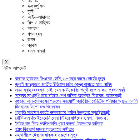
মতামত
এক্সক্লুসিভ
কৃষি
আইন-আদালত
শিল্প ও সাহিত্য
অপরাধ
গণমাধ্যম
জবস
প্রবাস
রান্না বান্না
X
নিউজ আপডেট
বাবাকে হারালেন লিওনেল মেসি, ৬৮ বছর বয়সে হোর্হের মৃত্যু
জুলাই জাদুঘরকে জাতীয় ইতিহাস চর্চার কেন্দ্র বানাতে হবে: নাহিদ
এমন স্বাস্থ্যব্যবস্থা চাই, যেন কাউকে বিদেশমুখী হতে না হয়: প্রধানমন্ত্রী
সত্যের মুখোমুখি হতে চাইলে শেখ হাসিনা অবশ্যই ফিরবেন: আইনমন্ত্রী
বগুড়ায় আল-মোস্তফা গ্রুপের সহযোগী প্রতিষ্ঠান হেরিটেজ পলিমার অ্যান্ড ল্যামি
টিউবসের ডিপো শুভ উদ্বোধন
প্রকৃতি সংরক্ষণ করেই কক্সবাজারে পর্যটন উন্নয়ন: স্বরাষ্ট্রমন্ত্রী
সৌদি-সমর্থিত ইয়েমেনি সেনা শিবিরে হুথিদের হামলা, নিহত ৫৮
‘নাটক বাদ দিয়ে প্রতিশ্রুতি পূরণ করুন’, ট্রাম্পকে কলিবফ
হঠাৎ ডিভোর্স মামলা প্রত্যাহার সঙ্গীতার
মহাখালীতে ট্রেনের ধাক্কায় তরুণের মৃত্যু