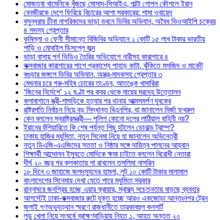
মোজতবা খামেনিকে খুঁজছে মোসাদ-সিআইএ, পাল্টা গোপন কৌশলে ইরান
বেনজীরকে দেশে ফিরিয়ে বিচারের আশা সরকারের: শামা ওবায়েদ
বসুন্ধরায় চীনা নাগরিকদের ভাড়া ভবনে ডিবির অভিযান, অবৈধ ভিওআইপি চক্রের
৪ সদস্য গ্রেপ্তার
কুমিল্লা ও ফেনী সীমান্তে বিজিবির অভিযানে ১ কোটি ১৫ লাখ টাকার ভারতীয়
শাড়ি ও মোবাইল ডিসপ্লে জব্দ
ভাড়া বাসায় পর্ন ভিডিও তৈরির অভিযোগে নারীসহ কারাগারে ৪
কক্সবাজার কারাগারের পাশে প্রকাশ্যে পাহাড় কাটা, ঝুঁকিতে মসজিদ ও মার্কেট
বগুড়ার জঙ্গলে ডিবির অভিযান, অস্ত্র-মাদকসহ গ্রেপ্তার ৩
মেঘনার চরে গরু-মহিষ চোরের তাণ্ডব, আতঙ্কে খামারিরা
‘জিনের নির্দেশে’ ১২ ঘণ্টা পর কবর থেকে মায়ের মরদেহ উত্তোলন
কলাবাগানে স্ত্রী-শাশুড়িকে হত্যার পর থানায় আত্মসমর্পণ যুবকের
রাষ্ট্রপতি নির্বাচন নিয়ে বড় সিদ্ধান্ত বিএনপির, যা জানালেন মির্জা ফখরুল
কেন বললেন স্বরাষ্ট্রমন্ত্রী— পুলিশ কোনো দলের লাঠিয়াল বাহিনী নয়?
ইরানের হুঁশিয়ারিতে কি শেষ পর্যন্ত পিছু হটলেন ডোনাল্ড ট্রাম্প?
ঢাকায় হাজির মধুমিতা, নতুন সিনেমা নিয়ে যা জানালেন অভিনেত্রী
নতুন ডিএজি-এএজিদের সততা ও নিষ্ঠার সঙ্গে দায়িত্ব পালনের আহ্বান
শিক্ষার্থী আন্দোলন ইস্যুতে মোদিকে ক্ষমা চাইতে বললেন বিরোধী নেতারা
দীর্ঘ ২০ বছর পর কলকাতায় পা রাখলেন তসলিমা নাসরিন
১৮ দিনে ৩ জাহাজে জলদস্যুদের হামলা, লুট ১০ কোটি টাকার মালামাল
বাংলাদেশের সিনেমায় দেখা যেতে পারে মধুমিতা সরকার
রান্নাঘরে জনপ্রিয় হচ্ছে এয়ার ফ্রায়ার, স্বাস্থ্য সচেতনতায় বাড়ছে ব্যবহার
আগস্টেই ঢাকা-কক্সবাজার রুটে যুক্ত হচ্ছে আরও একজোড়া আন্তঃনগর ট্রেন
জুলাই গণঅভ্যুত্থান স্মরণে রাজধানীতে তারকাবহুল কনসার্ট
লুডু খেলা নিয়ে সংঘর্ষে ব্রাহ্মণবাড়িয়ায় নিহত ১, আহত অন্তত ২০