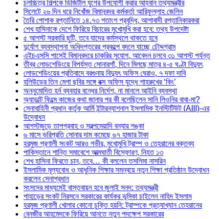
চলচ্চিত্র শিল্পকে ডিজিটাল যুগের উপযোগী করার আহ্বান তথ্যমন্ত্রীর
সিলেটে ২৬ দিন ধরে নিখোঁজ বিমানবন্দর কর্মকর্তা আরিফুল্লাহ জেলিন
তৈরি পোশাক রপ্তানিতে ১৪.৭৩ শতাংশ প্রবৃদ্ধি, আশাবাদী রপ্তানিকারকরা
শেখ হাসিনাকে দেশে ফিরিয়ে বিচারের মুখোমুখি করা হবে: তথ্য উপদেষ্টা
৫ আগস্ট সরকারি ছুটি, তবে যাদের কর্মস্থলে থাকতে হবে
দুর্যোগ ব্যবস্থাপনা অধিদপ্তরের প্রকল্পে বদলে যাচ্ছে চৌদ্দগ্রাম
এইচএসসি পাসেই বিমানবন্দরে চাকরির সুযোগ, আবেদন চলবে ৩১ আগস্ট পর্যন্ত
তীব্র লোডশেডিংয়ে বিপর্যস্ত সোনারগাঁ, দিনে মিলছে মাত্র ৪-৫ ঘণ্টা বিদ্যুৎ
লোডশেডিংয়ের প্রতিবাদে বরগুনায় বিদ্যুৎ অফিস ঘেরাও, ৭ দফা দাবি
হলিউডের তিন মেগা ছবির সঙ্গে বক্স অফিস যুদ্ধে শাহরুখের ‘কিং’
অননুমোদিত হর্ন ব্যবহার বন্ধের নির্দেশ, না মানলে আইনি ব্যবস্থা
অ্যাডাল্ট ফিল্মে কাজের কথা জানার পর কী বলেছিলেন সানি লিওনির বাবা-মা?
সেনাবাহিনী প্রধান কর্তৃক আর্মি ইন্টারন্যাশনাল ইসলামিক ইনস্টিটিউট (AIII)-এর
উদ্বোধন
আগস্টজুড়ে তাপপ্রবাহ ও স্বল্পমেয়াদি বন্যার শঙ্কা
৬ মাসে ভরিপ্রতি সোনার দাম কমেছে ৬৭ হাজার টাকা
হরমুজ প্রণালী সংকট আরও গভীর, মুখোমুখি ট্রাম্প ও তেহরানের বক্তব্য
পাকিস্তানে শান্তি সমাবেশে আত্মঘাতী বিস্ফোরণ, নিহত ১৩
শেখ হাসিনা ফিরতে চান, তবে… কী বললেন তসলিমা নাসরিন
ইসলামিক মূল্যবোধ ও আধুনিক শিক্ষার সমন্বয়ে নতুন শিক্ষা প্রতিষ্ঠান উদ্বোধন
করলেন সেনাপ্রধান
সংসদের মাধ্যমেই বাস্তবায়ন হবে জুলাই সনদ: তথ্যমন্ত্রী
পাহাড়ের সংকট নিরসনে সরকারের কার্যকর ভূমিকা চাইলেন নাহিদ ইসলাম
হরমুজ প্রণালী খোলার কোনো চুক্তি হয়নি: ট্রাম্পকে প্রত্যাখ্যান তেহরানের
বেনজীর আহমেদকে ফিরিয়ে আনতে নতুন পদক্ষেপ সরকারের