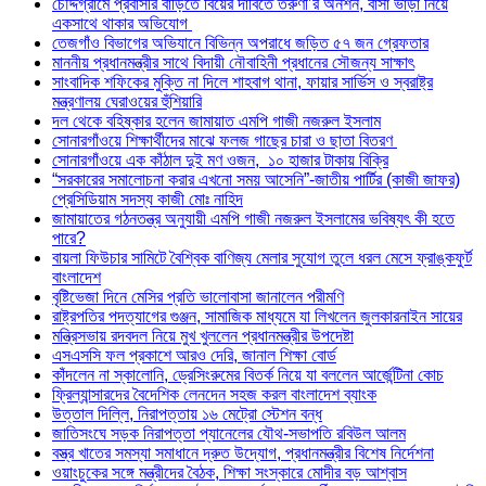
চৌদ্দগ্রামে প্রবাসীর বাড়িতে বিয়ের দাবিতে তরুণী’র অনশন, বাসা ভাড়া নিয়ে
একসাথে থাকার অভিযোগ
তেজগাঁও বিভাগের অভিযানে বিভিন্ন অপরাধে জড়িত ৫৭ জন গ্রেফতার
মাননীয় প্রধানমন্ত্রীর সাথে বিদায়ী নৌবাহিনী প্রধানের সৌজন্য সাক্ষাৎ
সাংবাদিক শফিকের মুক্তি না দিলে শাহবাগ থানা, ফায়ার সার্ভিস ও স্বরাষ্ট্র
মন্ত্রণালয় ঘেরাওয়ের হুঁশিয়ারি
দল থেকে বহিষ্কার হলেন জামায়াত এমপি গাজী নজরুল ইসলাম
সোনারগাঁওয়ে শিক্ষার্থীদের মাঝে ফলজ গাছের চারা ও ছাতা বিতরণ ​
সোনারগাঁওয়ে এক কাঁঠাল দুই মণ ওজন, ১০ হাজার টাকায় বিক্রি
“সরকারের সমালোচনা করার এখনো সময় আসেনি”-জাতীয় পার্টির (কাজী জাফর)
প্রেসিডিয়াম সদস্য কাজী মোঃ নাহিদ
জামায়াতের গঠনতন্ত্র অনুযায়ী এমপি গাজী নজরুল ইসলামের ভবিষ্যৎ কী হতে
পারে?
বায়লা ফিউচার সামিটে বৈশ্বিক বাণিজ্য মেলার সুযোগ তুলে ধরল মেসে ফ্রাঙ্কফুর্ট
বাংলাদেশ
বৃষ্টিভেজা দিনে মেসির প্রতি ভালোবাসা জানালেন পরীমণি
রাষ্ট্রপতির পদত্যাগের গুঞ্জন, সামাজিক মাধ্যমে যা লিখলেন জুলকারনাইন সায়ের
মন্ত্রিসভায় রদবদল নিয়ে মুখ খুললেন প্রধানমন্ত্রীর উপদেষ্টা
এসএসসি ফল প্রকাশে আরও দেরি, জানাল শিক্ষা বোর্ড
কাঁদলেন না স্কালোনি, ড্রেসিংরুমের বিতর্ক নিয়ে যা বললেন আর্জেন্টিনা কোচ
ফ্রিল্যান্সারদের বৈদেশিক লেনদেন সহজ করল বাংলাদেশ ব্যাংক
উত্তাল দিল্লি, নিরাপত্তায় ১৬ মেট্রো স্টেশন বন্ধ
জাতিসংঘে সড়ক নিরাপত্তা প্যানেলের যৌথ-সভাপতি রবিউল আলম
বস্ত্র খাতের সমস্যা সমাধানে দ্রুত উদ্যোগ, প্রধানমন্ত্রীর বিশেষ নির্দেশনা
ওয়াংচুকের সঙ্গে মন্ত্রীদের বৈঠক, শিক্ষা সংস্কারে মোদীর বড় আশ্বাস