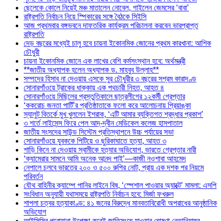
ছেলেকে কোলে নিয়েই মঞ্চ মাতালেন নোবেল, গাইলেন জেমসের ‘বাবা’
রাষ্ট্রপতি নির্বাচন নিয়ে স্পিকারের সঙ্গে বৈঠকে সিইসি
আজ প্রথমবার বঙ্গভবনে দাফতরিক কার্যক্রম পরিচালনা করবেন ভারপ্রাপ্ত
রাষ্ট্রপতি
দেড় বছরের মধ্যেই চালু হবে চায়না ইকোনমিক জোনের প্রথম কারখানা: আশিক
চৌধুরী
চায়না ইকোনমিক জোনে এক লাখের বেশি কর্মসংস্থান হবে: অর্থমন্ত্রী
**জাতীয় অধ্যাপক হলেন অধ্যাপক ড. মাহবুব উল্লাহ**
সম্পদের হিসাব না দেওয়ায় এসকে সুর চৌধুরীর ৩ বছরের সশ্রম কারাদণ্ড
সোনারগাঁওয়ে ট্রাকের ধাক্কায় এক পথচারী নিহত, আহত ৪
সোনারগাঁওয়ে মিছিলের প্রস্তুতিকালে ছাত্রলীগের ১২কর্মী গ্রেপ্তার
‘ককরোচ জনতা পার্টি’র প্রতিষ্ঠাতাকে ফলো করে আলোচনায় প্রিয়াঙ্কা
স্যালুট বিতর্কে মুখ খুললেন ইশরাক, ‘এটি আমার ব্যক্তিগত শ্রদ্ধার প্রকাশ’
৩ শর্তে লাইসেন্স ফিরে পেল আদ্-দ্বীন মেডিকেল কলেজ হাসপাতাল
জাতীয় সংসদের সাউন্ড সিস্টেম প্রতিস্থাপনে উচ্চ পর্যায়ের সভা
সোনারগাঁওয়ে যুবককে পিটিয়ে ও ছুরিকাঘাতে হত্যা, আহত ৩
শাড়ি কিনে না দেওয়ায় স্বামীকে হত্যার অভিযোগ, ভারতে গ্রেপ্তার নারী
‘ক্যামেরার সামনে আমি অনেক আনন্দ পাই’—কাজী নওশাবা আহমেদ
নেপালে চলবে ভারতের ২০০ ও ৫০০ রুপির নোট, প্রায় এক দশক পর নিয়মে
পরিবর্তন
যৌথ বাহিনীর ক্যাম্পে পানির লাইনে বিষ, ‘স্পেশাল পাওয়ার অ্যাক্টে’ মামলা: এসপি
সংবিধান অনুযায়ী যথাসময়ে রাষ্ট্রপতি নির্বাচন হবে: মির্জা ফখরুল
শাপলা চত্বর হত্যাকাণ্ড: ৪১ জনের বিরুদ্ধে মানবতাবিরোধী অপরাধের আনুষ্ঠানিক
অভিযোগ
আইসিসির পরোয়ানা উপেক্ষা করেই জাতিসংঘে যাওয়ার ঘোষণা নেতানিয়াহুর