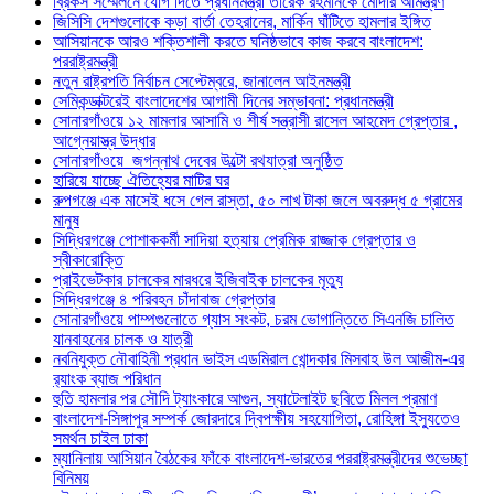
ব্রিকস সম্মেলনে যোগ দিতে প্রধানমন্ত্রী তারেক রহমানকে মোদীর আমন্ত্রণ
জিসিসি দেশগুলোকে কড়া বার্তা তেহরানের, মার্কিন ঘাঁটিতে হামলার ইঙ্গিত
আসিয়ানকে আরও শক্তিশালী করতে ঘনিষ্ঠভাবে কাজ করবে বাংলাদেশ:
পররাষ্ট্রমন্ত্রী
নতুন রাষ্ট্রপতি নির্বাচন সেপ্টেম্বরে, জানালেন আইনমন্ত্রী
সেমিকন্ডাক্টরেই বাংলাদেশের আগামী দিনের সম্ভাবনা: প্রধানমন্ত্রী
সোনারগাঁওয়ে ১২ মামলার আসামি ও শীর্ষ সন্ত্রাসী রাসেল আহমেদ গ্রেপ্তার ,
আগ্নেয়াস্ত্র উদ্ধার
সোনারগাঁওয়ে জগন্নাথ দেবের উল্টো রথযাত্রা অনুষ্ঠিত
হারিয়ে যাচ্ছে ঐতিহ্যের মাটির ঘর
রুপগঞ্জে এক মাসেই ধসে গেল রাস্তা, ৫০ লাখ টাকা জলে অবরুদ্ধ ৫ গ্রামের
মানুষ
সিদ্ধিরগঞ্জে পোশাককর্মী সাদিয়া হত্যায় প্রেমিক রাজ্জাক গ্রেপ্তার ও
স্বীকারোক্তি
প্রাইভেটকার চালকের মারধরে ইজিবাইক চালকের মৃত্যু
সিদ্ধিরগঞ্জে ৪ পরিবহন চাঁদাবাজ গ্রেপ্তার
সোনারগাঁওয়ে পাম্পগুলোতে গ্যাস সংকট, চরম ভোগান্তিতে সিএনজি চালিত
যানবাহনের চালক ও যাত্রী
নবনিযুক্ত নৌবাহিনী প্রধান ভাইস এডমিরাল খোন্দকার মিসবাহ উল আজীম-এর
র‍্যাংক ব্যাজ পরিধান
হুতি হামলার পর সৌদি ট্যাংকারে আগুন, স্যাটেলাইট ছবিতে মিলল প্রমাণ
বাংলাদেশ-সিঙ্গাপুর সম্পর্ক জোরদারে দ্বিপক্ষীয় সহযোগিতা, রোহিঙ্গা ইস্যুতেও
সমর্থন চাইল ঢাকা
ম্যানিলায় আসিয়ান বৈঠকের ফাঁকে বাংলাদেশ-ভারতের পররাষ্ট্রমন্ত্রীদের শুভেচ্ছা
বিনিময়