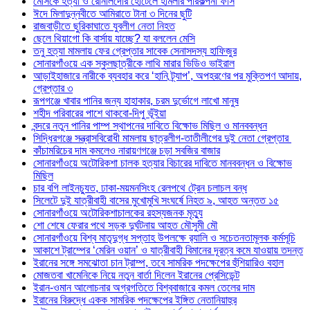
মেসিকে হত্যা ও রোনালদোর হোটেলে হামলার পরিকল্পনা ফাঁস
ঈদে মিলাদুন্নবীতে আমিরাতে টানা ৩ দিনের ছুটি
রাজবাড়ীতে ছুরিকাঘাতে যুবলীগ নেতা নিহত
ছেলে থিয়াগো কি বার্সায় যাচ্ছে? যা বললেন মেসি
তনু হত্যা মামলায় ফের গ্রেপ্তার সাবেক সেনাসদস্য হাফিজুর
সোনারগাঁওয়ে এক স্কুলছাত্রীকে লাথি মারার ভিডিও ভাইরাল
আড়াইহাজারে নারীকে ব্যবহার করে ‘হানি ট্র্যাপ’, অপহরণের পর মুক্তিপণ আদায়,
গ্রেপ্তার ৩
রূপগঞ্জে খাবার পানির জন্য হাহাকার, চরম দুর্ভোগে লাখো মানুষ
শহীদ পরিবারের পাশে থাকবো-দিপু ভূঁইয়া
বন্দরে নতুন পানির পাম্প স্থাপনের দাবিতে বিক্ষোভ মিছিল ও মানববন্ধন
সিদ্ধিরগঞ্জে সন্ত্রাসবিরোধী মামলায় ছাত্রলীগ-তাতীলীগের দুই নেতা গ্রেপ্তার ‎
কাঁচামরিচের দাম কমলেও নারায়ণগঞ্জে চড়া সবজির বাজার
সোনারগাঁওয়ে অটোরিকশা চালক হত্যার বিচারের দাবিতে মানববন্ধন ও বিক্ষোভ
মিছিল
চার বগি লাইনচ্যুত, ঢাকা-ময়মনসিংহ রেলপথে ট্রেন চলাচল বন্ধ
সিলেটে দুই যাত্রীবাহী বাসের মুখোমুখি সংঘর্ষে নিহত ৯, আহত অন্তত ১৫
সোনারগাঁওয়ে অটোরিকশাচালকের রহস্যজনক মৃত্যু
শো শেষে ফেরার পথে সড়ক দুর্ঘটনায় আহত মৌসুমী মৌ
সোনারগাঁওয়ে বিশ্ব মাতৃদুগ্ধ সপ্তাহ উপলক্ষে র‍্যালি ও সচেতনতামূলক কর্মসূচি
আকাশে ট্রাম্পের ‘মেরিন ওয়ান’ ও যাত্রীবাহী বিমানের দূরত্ব কমে যাওয়ায় তদন্ত
ইরানের সঙ্গে সমঝোতা চান ট্রাম্প, তবে সামরিক পদক্ষেপের হুঁশিয়ারিও বহাল
মোজতবা খামেনিকে নিয়ে নতুন বার্তা দিলেন ইরানের প্রেসিডেন্ট
ইরান-ওমান আলোচনার অগ্রগতিতে বিশ্ববাজারে কমল তেলের দাম
ইরানের বিরুদ্ধে একক সামরিক পদক্ষেপের ইঙ্গিত নেতানিয়াহুর