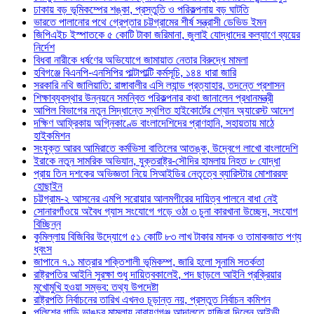
ঢাকায় বড় ভূমিকম্পের শঙ্কা, প্রস্তুতি ও পরিকল্পনায় বড় ঘাটতি
ভারতে পালানোর পথে গ্রেপ্তার চট্টগ্রামের শীর্ষ সন্ত্রাসী ডেভিড ইমন
জিপিএইচ ইস্পাতকে ৫ কোটি টাকা জরিমানা, জুলাই যোদ্ধাদের কল্যাণে ব্যয়ের
নির্দেশ
বিধবা নারীকে ধর্ষণের অভিযোগে জামায়াত নেতার বিরুদ্ধে মামলা
হবিগঞ্জে বিএনপি-এনসিপির পাল্টাপাল্টি কর্মসূচি, ১৪৪ ধারা জারি
সরকারি নথি জালিয়াতি: রাঙ্গাবালীর এসি ল্যান্ড প্রত্যাহার, তদন্তে প্রশাসন
শিক্ষাব্যবস্থার উন্নয়নে সমন্বিত পরিকল্পনার কথা জানালেন প্রধানমন্ত্রী
আপিল বিভাগের নতুন সিদ্ধান্তে স্থগিত হাইকোর্টের শ্যোন অ্যারেস্ট আদেশ
দক্ষিণ আফ্রিকায় অগ্নিকাণ্ডে বাংলাদেশিদের প্রাণহানি, সহায়তায় মাঠে
হাইকমিশন
সংযুক্ত আরব আমিরাতে কর্মভিসা বাতিলের আতঙ্ক, উদ্বেগে লাখো বাংলাদেশি
ইরাকে নতুন সামরিক অভিযান, যুক্তরাষ্ট্র-সৌদির হামলায় নিহত ৮ যোদ্ধা
প্রায় তিন দশকের অভিজ্ঞতা নিয়ে সিআইডির নেতৃত্বে ব্যারিস্টার মোশাররফ
হোছাইন
চট্টগ্রাম-২ আসনের এমপি সরোয়ার আলমগীরের দায়িত্ব পালনে বাধা নেই
সোনারগাঁওয়ে অবৈধ গ্যাস সংযোগে গড়ে ওঠা ৩ চুনা কারখানা উচ্ছেদ, সংযোগ
বিচ্ছিন্ন
কুমিল্লায় বিজিবির উদ্যোগে ৫১ কোটি ৮৩ লাখ টাকার মাদক ও তামাকজাত পণ্য
ধ্বংস
জাপানে ৭.১ মাত্রার শক্তিশালী ভূমিকম্প, জারি হলো সুনামি সতর্কতা
রাষ্ট্রপতির আইনি সুরক্ষা শুধু দায়িত্বকালেই, পদ ছাড়লে আইনি প্রক্রিয়ার
মুখোমুখি হওয়া সম্ভব: তথ্য উপদেষ্টা
রাষ্ট্রপতি নির্বাচনের তারিখ এখনও চূড়ান্ত নয়, প্রস্তুত নির্বাচন কমিশন
পুলিশের গাড়ি ভাঙচুর মামলায় নারায়ণগঞ্জ আদালতে হাজিরা দিলেন আইভী