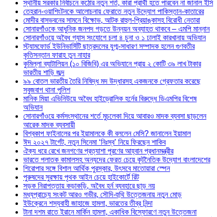
স্থানীয় সরকার নির্বাচনে কঠোর নতুন শর্ত, কারা প্রার্থী হতে পারবেন না জানাল ইসি
তেহরান-ওয়াশিংটনকে আলোচনায় ফেরাতে নতুন উদ্যোগ পাকিস্তান-কাতারের
মোদীর বাসভবনের সামনে বিক্ষোভ, আটক রাহুল-প্রিয়াঙ্কাসহ বিরোধী নেতারা
সোনারগাঁওকে আধুনিক জনপদ গড়তে উন্নয়ন অব্যাহত থাকবে – এমপি মান্নান
সোনারগাঁওয়ে অবৈধ গ্যাস সংযোগে চলা ৪ চুনা ও ১ ঢালাই কারখানায় অভিযান
স্ট্যামফোর্ড ইউনিভার্সিটি ছাত্রদলের যুগ্ম-সাধারণ সম্পাদক হলেন গুণবতীর
কৃতিসন্তান ফারাহ তুন নাহার
কুমিল্লা ব্যাটালিয়ন (১০ বিজিবি) এর অভিযানে প্রায় ২ কোটি ৩৯ লাখ টাকার
ভারতীয় শাড়ি জব্দ
৯৯ বোতল ভারতীয় তৈরি নিষিদ্ধ মদ উদ্ধারসহ একজনকে গ্রেফতার করেছে
সবুজবাগ থানা পুলিশ
মানিক মিয়া এভিনিউয়ে অবৈধ হাইড্রোলিক হর্নের বিরুদ্ধে ডিএমপির বিশেষ
অভিযান
সোনারগাঁওয়ে কর্মসংস্থানের শর্তে মুচলেকা দিয়ে আবারও মাদক ব্যবসা ছাড়লেন
আরেক মাদক ব্যবসায়ী
বিশ্বকাপ ফাইনালের পর ইয়ামালকে কী বললেন মেসি? জানালেন ইয়ামাল
ঈদ ২০২৭ টার্গেট, নতুন সিনেমা ‘নিঃস্ব’ নিয়ে ফিরছেন শাকিব
ঐক্য ধরে রেখে জনগণের প্রত্যাশা পূরণের আহ্বান প্রধানমন্ত্রীর
ভারতে পলাতক কামালসহ অন্যদের ফেরত চেয়ে কূটনৈতিক উদ্যোগ বাংলাদেশের
শিরোপার সঙ্গে বিশাল আর্থিক পুরস্কার, উৎসবে মাতোয়ারা স্পেন
পুরুষদের সুরক্ষায় পৃথক আইন চেয়ে হাইকোর্টে রিট
সড়ক নিরাপত্তায় কড়াকড়ি, অবৈধ হর্ন ব্যবহারে ছাড় নয়
মধ্যপ্রাচ্যে সংকট আরও গভীর, সৌদি-হুথি উত্তেজনায় নতুন মোড়
ইউক্রেনে শস্যবাহী জাহাজে হামলা, ভারতের তীব্র নিন্দা
টানা দশম রাতে ইরানে মার্কিন হামলা, একাধিক বিস্ফোরণে নতুন উত্তেজনা