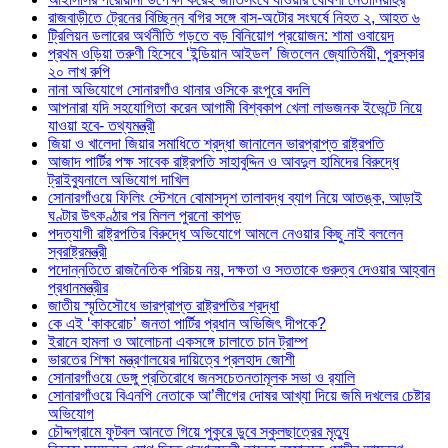
রাজবাড়ীতে ট্রেনের বিচ্ছিন্ন বগির সঙ্গে বাস-অটোর সংঘর্ষে নিহত ২, আহত ৬
ট্রিলিয়ন ডলারের অর্থনীতি গড়তে বড় বিনিয়োগ প্রয়োজন: শামা ওবায়েদ
প্রথম ওড়িয়া তরুণী হিসেবে ‘ইন্ডিয়ান আইডল’ জিতলেন জ্যোতির্ময়ী, পুরস্কার
২০ লাখ রুপি
নানা অভিযোগে সোনারগাঁও থানার ওসিকে রংপুরে বদলি
আপনারা যদি সহযোগিতা করেন আগামী বিশ্বকাপ খেলা লাভজনক ইভেন্টে নিয়ে
যাওয়া হবে- তথ্যমন্ত্রী
জিয়া ও খালেদা জিয়ার সমাধিতে শ্রদ্ধা জানালেন ভারপ্রাপ্ত রাষ্ট্রপতি
আজাদ পার্টির পক্ষ সাবেক রাষ্ট্রপতি সাহাবুদ্দিন ও আবদুল হামিদের বিরুদ্ধে
ট্রাইব্যুনালে অভিযোগ দাখিল
সোনারগাঁওয়ে ফিলিং স্টেশনে বোমাসদৃশ তালাবদ্ধ ব্যাগ নিয়ে আতঙ্ক, আড়াই
ঘণ্টার উৎকণ্ঠার পর মিলল পুরনো কাপড়
পদত্যাগী রাষ্ট্রপতির বিরুদ্ধে অভিযোগে আমলে নেওয়ার কিছু নাই বললেন
স্বরাষ্ট্রমন্ত্রী
পদোন্নতিতে রাজনৈতিক পরিচয় নয়, দক্ষতা ও সততাকে গুরুত্ব দেওয়ার আহ্বান
প্রধানমন্ত্রীর
জাতীয় স্মৃতিসৌধে ভারপ্রাপ্ত রাষ্ট্রপতির শ্রদ্ধা
কে এই ‘কাকরোচ’ জনতা পার্টির প্রধান অভিজিৎ দীপকে?
ইরানে হামলা ও আলোচনা একসঙ্গে চালাতে চান ট্রাম্প
ভারতের শিক্ষা মন্ত্রণালয়ের দায়িত্বে প্রলহাদ জোশী
সোনারগাঁওয়ে ডেঙ্গু প্রতিরোধে জনসচেতনতামূলক সভা ও র‍্যালি
সোনারগাঁওয়ে বিএনপি নেতাকে আ’লীগের দোষর আখ্যা দিয়ে জমি দখলের চেষ্টার
অভিযোগ
চৌদ্দগ্রামে ফুটবল আনতে গিয়ে পুকুরে ডুবে স্কুলছাত্রের মৃত্যু