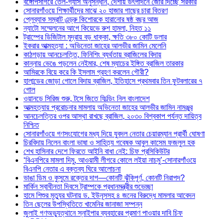
বঙ্গোপসাগরে তেল-গ্যাস অনুসন্ধান, দেশীয় উৎপাদনে জোর দিচ্ছে সরকার
সোনারগাঁওয়ে শিক্ষার্থীদের মাঝে ২০ হাজার গাছের চারা বিতরণ
প্লেব্যাক সম্রাট এন্ড্রু কিশোরকে হারানোর ষষ্ঠ বছর আজ
ন্যাটো সম্মেলনের আগে কিয়েভে রুশ হামলা, নিহত ১১
ট্রাম্পের ডিজিটাল মুদ্রায় বড় ধাক্কা, ক্ষতি ৩৮০ কোটি ডলার
ইকরার আত্মহত্যা : অভিনেতা জাহের আলভীর জামিন মেলেনি
কাঠগড়ায় আনচেলত্তি, ফিনিশিং ব্যর্থতায় ব্রাজিলের বিদায়
কান্নায় ভেঙে পড়লেন নেইমার, শেষ ম্যাচের ইঙ্গিত ব্রাজিল তারকার
আমিরকে বিয়ে করে কি ইসলাম গ্রহণ করলেন গৌরী?
হালান্ডের জোড়া গোলে বিদায় ব্রাজিল, ইতিহাসে প্রথমবার তিন ফুটবলারের ৭
গোল
ওয়ানডে সিরিজ শুরু, টসে জিতে ফিল্ডিং নিল বাংলাদেশ
আত্মহত্যায় প্ররোচনার মামলায় অভিনেতা জাহের আলভীর জামিন নামঞ্জুর
আনচেলত্তির ওপর আস্থা রাখছে ব্রাজিল, ২০৩০ বিশ্বকাপ পর্যন্ত দায়িত্ব
নিশ্চিত
সোনারগাঁওয়ে গণসংযোগের মধ্য দিয়ে যুবদল নেতার চেয়ারম্যান প্রার্থী ঘোষণা
চিরবিদায় নিলেন বাংলা ভাষা ও সাহিত্য গবেষক আবুল কাসেম ফজলুল হক
শেখ হাসিনার দেশে ফিরতে আইনি বাধা নেই: চিফ প্রসিকিউটর
‘বিএনপিরে মামলা দিমু, আওয়ামী লীগরে কোলে লইয়া নাচমু’-সোনারগাঁওয়ে
বিএনপি নেতার এ বক্তব্য ঘিরে আলোচনা
ভাঙা ডিম ও কুসুমে রক্তের দাগ—কোনটি ঝুঁকিপূর্ণ, কোনটি নিরাপদ?
মার্কিন স্বাধীনতা দিবসে ট্রাম্পকে প্রধানমন্ত্রীর শুভেচ্ছা
হামে শিশুর মৃত্যুর ঘটনায় ড. ইউনূসসহ ৪ জনের বিরুদ্ধে মামলার আবেদন
তিন ছেলের উপস্থিতিতে খামেনির জানাজা সম্পন্ন
জুলাই গণঅভ্যুত্থানে স্নাইপার ব্যবহারের প্রমাণ পাওয়ার দাবি চিফ