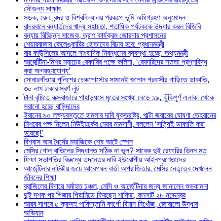
সৌজন্য সাক্ষাৎ
সড়ক, রেল, বন্দর ও বিশ্ববিদ্যালয় প্রকল্পে ভূমি অধিগ্রহণ অনুমোদন
বান্দরবানে বন্যার্তদের খাদ্য সহায়তা, শতাধিক পর্যটককে উদ্ধার করল বিজিবি
বন্যায় বিচ্ছিন্ন সাজেক, ত্রাণ কার্যক্রম জোরদার প্রশাসনের
শেয়ারবাজার কেলেঙ্কারির হোতাদের বিচার হবে: প্রধানমন্ত্রী
বার কাউন্সিলের আদলে সাংবাদিক নিবন্ধনের ব্যবস্থা হচ্ছে: তথ্যমন্ত্রী
আর্জেন্টিনা-মিশর ম্যাচের রেফারির পক্ষে কলিনা, ‘রেফারিদের সততা প্রশ্নবিদ্ধ
করা অগ্রহণযোগ্য’
সোনারগাঁওয়ে পুলিশের চেকপোস্টের সামনেই জাপান প্রবাসীর গাড়িতে ডাকাতি,
৩০ লাখ টাকার স্বর্ণ লুট
টানা বৃষ্টিতে কক্সবাজারে পাহাড়ধসে মৃতের সংখ্যা বেড়ে ১৯, ঝুঁকিপূর্ণ এলাকা থেকে
সরানো হচ্ছে বাসিন্দাদের
ইরানের ৯০ লক্ষ্যবস্তুতে হামলার দাবি যুক্তরাষ্ট্র, পাল্টা জবাবের ঘোষণা তেহরানের
মিশরের পক্ষ নিলেন নিউইয়র্কের মেয়র মামদানী, বললেন ‘সত্যিই ডাকাতি করা
হয়েছে!’
বিশ্বাস আর ধৈর্যের ম্যাজিকে শেষ আটে স্পেন
মেসির গোল বাতিলের সিদ্ধান্ত সঠিক না ভুল? সাবেক দুই রেফারির ভিন্ন মত
ফিফা সভাপতির বিরুদ্ধে তদন্তের দাবি ইউরোপীয় আইনপ্রণেতাদের
আর্জেন্টিনার নাটকীয় জয়ে আবেগঘন বার্তা অপরাজিতার, মেসির নেতৃত্বে দেখলেন
জীবনের শিক্ষা
ব্রাজিলের বিদায়ে মর্মাহত চঞ্চল, মেসি ও আর্জেন্টিনার জন্য জানালেন শুভকামনা
দুই দশক পর গিজার পিরামিডে ফিরছেন শাকিরা, কনসার্ট ২৮ নভেম্বর
আরব সাগরে ৫ ক্রুসহ পাকিস্তানি কার্গো বিমান নিখোঁজ, জোরালো উদ্ধার
অভিযান