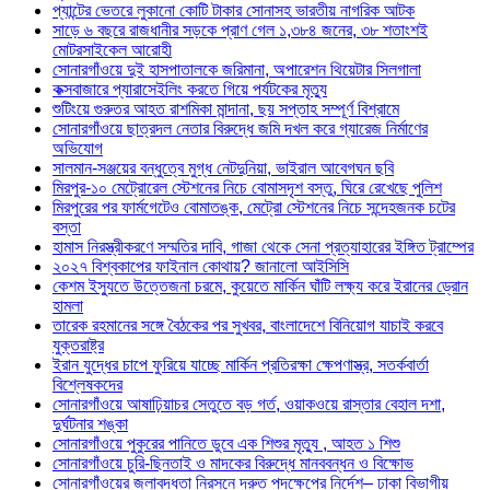
প্যান্টের ভেতরে লুকানো কোটি টাকার সোনাসহ ভারতীয় নাগরিক আটক
সাড়ে ৬ বছরে রাজধানীর সড়কে প্রাণ গেল ১,৩৮৪ জনের, ৩৮ শতাংশই
মোটরসাইকেল আরোহী
সোনারগাঁওয়ে দুই হাসপাতালকে জরিমানা, অপারেশন থিয়েটার সিলগালা
কক্সবাজারে প্যারাসেইলিং করতে গিয়ে পর্যটকের মৃত্যু
শুটিংয়ে গুরুতর আহত রাশমিকা মান্দানা, ছয় সপ্তাহ সম্পূর্ণ বিশ্রামে
সোনারগাঁওয়ে ছাত্রদল নেতার বিরুদ্ধে জমি দখল করে গ্যারেজ নির্মাণের
অভিযোগ
সালমান-সঞ্জয়ের বন্ধুত্বে মুগ্ধ নেটদুনিয়া, ভাইরাল আবেগঘন ছবি
মিরপুর-১০ মেট্রোরেল স্টেশনের নিচে বোমাসদৃশ বস্তু, ঘিরে রেখেছে পুলিশ
মিরপুরের পর ফার্মগেটেও বোমাতঙ্ক, মেট্রো স্টেশনের নিচে সন্দেহজনক চটের
বস্তা
হামাস নিরস্ত্রীকরণে সম্মতির দাবি, গাজা থেকে সেনা প্রত্যাহারের ইঙ্গিত ট্রাম্পের
২০২৭ বিশ্বকাপের ফাইনাল কোথায়? জানালো আইসিসি
কেশম ইস্যুতে উত্তেজনা চরমে, কুয়েতে মার্কিন ঘাঁটি লক্ষ্য করে ইরানের ড্রোন
হামলা
তারেক রহমানের সঙ্গে বৈঠকের পর সুখবর, বাংলাদেশে বিনিয়োগ যাচাই করবে
যুক্তরাষ্ট্র
ইরান যুদ্ধের চাপে ফুরিয়ে যাচ্ছে মার্কিন প্রতিরক্ষা ক্ষেপণাস্ত্র, সতর্কবার্তা
বিশ্লেষকদের
সোনারগাঁওয়ে আষাঢ়িয়াচর সেতুতে বড় গর্ত, ওয়াকওয়ে রাস্তার বেহাল দশা,
দুর্ঘটনার শঙ্কা
সোনারগাঁওয়ে পুকুরের পানিতে ডুবে এক শিশুর মৃত্যু , আহত ১ শিশু
সোনারগাঁওয়ে চুরি-ছিনতাই ও মাদকের বিরুদ্ধে মানববন্ধন ও বিক্ষোভ
সোনারগাঁওয়ের জলাবদ্ধতা নিরসনে দ্রুত পদক্ষেপের নির্দেশ– ঢাকা বিভাগীয়