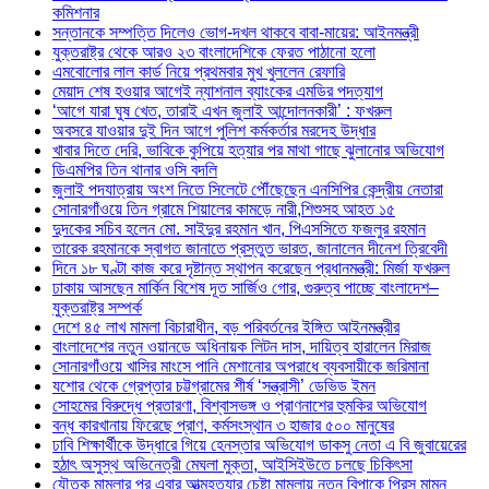
কমিশনার
সন্তানকে সম্পত্তি দিলেও ভোগ-দখল থাকবে বাবা-মায়ের: আইনমন্ত্রী
যুক্তরাষ্ট্র থেকে আরও ২৩ বাংলাদেশিকে ফেরত পাঠানো হলো
এমবোলোর লাল কার্ড নিয়ে প্রথমবার মুখ খুললেন রেফারি
মেয়াদ শেষ হওয়ার আগেই ন্যাশনাল ব্যাংকের এমডির পদত্যাগ
‘আগে যারা ঘুষ খেত, তারাই এখন জুলাই আন্দোলনকারী’ : ফখরুল
অবসরে যাওয়ার দুই দিন আগে পুলিশ কর্মকর্তার মরদেহ উদ্ধার
খাবার দিতে দেরি, ভাবিকে কুপিয়ে হত্যার পর মাথা গাছে ঝুলানোর অভিযোগ
ডিএমপির তিন থানার ওসি বদলি
জুলাই পদযাত্রায় অংশ নিতে সিলেটে পৌঁছেছেন এনসিপির কেন্দ্রীয় নেতারা
সোনারগাঁওয়ে তিন গ্রামে শিয়ালের কামড়ে নারী,শিশুসহ আহত ১৫
দুদকের সচিব হলেন মো. সাইদুর রহমান খান, পিএসসিতে ফজলুর রহমান
তারেক রহমানকে স্বাগত জানাতে প্রস্তুত ভারত, জানালেন দীনেশ ত্রিবেদী
দিনে ১৮ ঘণ্টা কাজ করে দৃষ্টান্ত স্থাপন করেছেন প্রধানমন্ত্রী: মির্জা ফখরুল
ঢাকায় আসছেন মার্কিন বিশেষ দূত সার্জিও গোর, গুরুত্ব পাচ্ছে বাংলাদেশ–
যুক্তরাষ্ট্র সম্পর্ক
দেশে ৪৫ লাখ মামলা বিচারাধীন, বড় পরিবর্তনের ইঙ্গিত আইনমন্ত্রীর
বাংলাদেশের নতুন ওয়ানডে অধিনায়ক লিটন দাস, দায়িত্ব হারালেন মিরাজ
সোনারগাঁওয়ে খাসির মাংসে পানি মেশানোর অপরাধে ব্যবসায়ীকে জরিমানা
যশোর থেকে গ্রেপ্তার চট্টগ্রামের শীর্ষ ‘সন্ত্রাসী’ ডেভিড ইমন
সোহমের বিরুদ্ধে প্রতারণা, বিশ্বাসভঙ্গ ও প্রাণনাশের হুমকির অভিযোগ
বন্ধ কারখানায় ফিরেছে প্রাণ, কর্মসংস্থান ৩ হাজার ৫০০ মানুষের
ঢাবি শিক্ষার্থীকে উদ্ধারে গিয়ে হেনস্তার অভিযোগ ডাকসু নেতা এ বি জুবায়েরের
হঠাৎ অসুস্থ অভিনেত্রী মেঘলা মুক্তা, আইসিইউতে চলছে চিকিৎসা
যৌতুক মামলার পর এবার আত্মহত্যার চেষ্টা মামলায় নতুন বিপাকে প্রিন্স মামুন