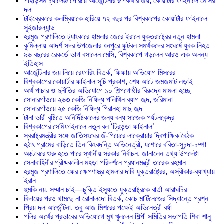
পাহাড়সম চ্যালেঞ্জ পেরিয়ে আর্জেন্টিনার রূপকথার জয়, কোয়ার্টার ফাইনালে মেসির
দল
টাইব্রেকারে কলম্বিয়াকে হারিয়ে ৭২ বছর পর বিশ্বকাপের কোয়ার্টার ফাইনালে
সুইজারল্যান্ড
হরমুজ প্রণালিতে ট্যাংকারে হামলার জেরে ইরানে যুক্তরাষ্ট্রের নতুন হামলা
কুমিল্লায় আদর্শ সদর উপজেলার ধনপুরে ফুটবল সমর্থকদের সংঘর্ষে যুবক নিহত
৯৬ বছরের রেকর্ডে ভাগ বসালেন মেসি, বিশ্বকাপে গড়লেন আরও এক অনন্য
ইতিহাস
আর্জেন্টিনার জয় নিয়ে রেফারিং বিতর্ক, ফিফায় অভিযোগ মিসরের
বিশ্বকাপের কোয়ার্টার ফাইনাল সূচি প্রকাশ, শেষ আটে জমজমাট লড়াই
অর্থ পাচার ও দুর্নীতির অভিযোগে ১০ শিল্পগোষ্ঠীর বিরুদ্ধে মামলা হচ্ছে
সোনারগাঁওয়ে ২৬৩ কেজি নিষিদ্ধ পলিথিন ব্যাগ জব্দ, জরিমানা
সোনারগাঁওয়ে ২৫ কেজি নিষিদ্ধ পিরানহা মাছ জব্দ
টানা ভারী বৃষ্টিতে অনির্দিষ্টকালের জন্য বন্ধ সাজেক পর্যটনকেন্দ্র
বিশ্বকাপের সেমিফাইনালে নতুন বল ‘ট্রিওন্ডা ফাইনাল’
স্বরাষ্ট্রমন্ত্রীর সঙ্গে জাতিসংঘের জঁ-পিয়েরে লাক্রোয়ার দ্বিপাক্ষিক বৈঠক
হঠাৎ গ্রামের বাড়িতে তিন কিংবদন্তি অভিনেত্রী, যশোরে ববিতা-সুচন্দা-চম্পা
অক্টোবরে শুরু হতে পারে স্থানীয় সরকার নির্বাচন, জানালেন তথ্য উপদেষ্টা
সেনাবাহিনীর গ্রীষ্মকালীন মহড়া পরিদর্শনে প্রধানমন্ত্রী তারেক রহমান
হরমুজ প্রণালিতে ফের ক্ষেপণাস্ত্র হামলার দাবি যুক্তরাষ্ট্রের, অস্বীকার-ব্যাখ্যায়
ইরান
হুমকি নয়, সম্মান চাই—চুক্তি ইস্যুতে যুক্তরাষ্ট্রকে বার্তা আরাঘচির
বিদায়ের পরও থামছে না রোনালদো বিতর্ক, কোচ মার্টিনেজের সিদ্ধান্তে প্রশ্ন
প্রিয় দল আর্জেন্টিনা, তবু আজ মিশরের পক্ষেই অভিনেত্রী বর্ষা
পলির অর্থের প্রভাবের অভিযোগে মুখ খুললেন শিল্পী সমিতির সভাপতি শিবা শানু