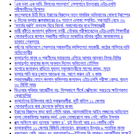
‘এক দফা এক দাবি, মিলনের পদত্যাগ’ স্লোগানে উত্তরায় এইচএসসি
পরীক্ষার্থীদের বিক্ষোভ
কংগ্রেসকে চিঠি দিয়ে ইরানের বিরুদ্ধে নতুন সামরিক অভিযানের ঘোষণা ট্রাম্পের
৮ দিনের বন্যায় কক্সবাজারের ৪৯ শতাংশ এলাকা প্লাবিত, প্রাণহানি বেড়ে ৩২
‘ফার্মের মুরগি’ মন্তব্য ঘিরে বিতর্ক, সমালোচনার মুখে শিক্ষামন্ত্রী
ভারী বৃষ্টিতে জলমগ্ন কুমিল্লা নগরী, নৌকায় পরীক্ষাকেন্দ্রে এইচএসসি শিক্ষার্থীরা
সোনারগাঁওয়ে জাপান প্রবাসীর গাড়িতে ডাকাতির ঘটনায় লুন্ঠিত মালামালসহ ৪
ডাকাত গ্রেপ্তার
ধর্ষণের অভিযোগে গ্রেপ্তার শ্রাবন্তীর ব্যক্তিগত সহকারী, কঠোর শাস্তির দাবি
অভিনেত্রীর
বন্যাদুর্গত মানুষ ও প্রাণীদের সহায়তায় এগিয়ে আসার আহ্বান নিলয়-হিমির
বন্যাদুর্গত মানুষের জন্য অনুদান দিলেন অভিনেতা তৌসিফ
যশোরে জলাবদ্ধ বাড়িতে ঘুমন্ত স্কুলছাত্রীকে সাপের কামড়, মৃত্যু
বন্যার পানি ঘরে ঢুকলে আতঙ্ক নয়, আগে করুন এই ৭ কাজ
প্রধানমন্ত্রীর ফোনে বদলাল কুমিল্লার জলাবদ্ধ এইচএসসি পরীক্ষা কেন্দ্র, বাড়ল
৩০ মিনিট সময়
ভিএআর সুবিধায় আর্জেন্টিনা নয়, বিশ্বকাপে শীর্ষে মেক্সিকো; সবচেয়ে ক্ষতিগ্রস্ত
ক্রোয়েশিয়া
বন্যার্তদের চিকিৎসায় মাঠে স্বাস্থ্যকর্মীরা, ছুটি বাতিল ১১ জেলায়
সোনারগাঁওয়ে বাবা ছেলেকে কুপিয়ে জখম
ইরানের বিরুদ্ধে কড়া বার্তা সৌদি আরব, আন্তর্জাতিক আইন লঙ্ঘনের অভিযোগ
বন্যা মোকাবিলায় সরকার ব্যর্থ, এখন দোষারোপে লাভ নেই: নাহিদ ইসলাম
বক্স অফিসে ঝড় তুলেছে ‘ধামাল ৪’, দুই দিনেই আয় ৫৩ কোটির বেশি
বন্যাকবলিত ১১ জেলায় বিজিবি মোতায়েন, বান্দরবানে উদ্ধার ৬ শতাধিক মানুষ
রক্তাক্ত মেসি, আরও দৃঢ় প্রত্যাবর্তন—ইতিহাস কি আবারও আর্জেন্টিনার পক্ষে?