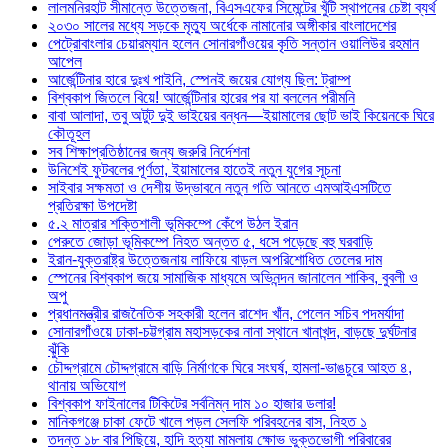
লালমনিরহাট সীমান্তে উত্তেজনা, বিএসএফের সিমেন্টের খুঁটি স্থাপনের চেষ্টা ব্যর্থ
২০৩০ সালের মধ্যে সড়কে মৃত্যু অর্ধেকে নামানোর অঙ্গীকার বাংলাদেশের
পেট্রোবাংলার চেয়ারম্যান হলেন সোনারগাঁওয়ের কৃতি সন্তান ওয়ালিউর রহমান
আপেল
আর্জেন্টিনার হারে দুঃখ পাইনি, স্পেনই জয়ের যোগ্য ছিল: ট্রাম্প
বিশ্বকাপ জিতলে বিয়ে! আর্জেন্টিনার হারের পর যা বললেন পরীমনি
বাবা আলাদা, তবু অটুট দুই ভাইয়ের বন্ধন—ইয়ামালের ছোট ভাই কিয়েনকে ঘিরে
কৌতূহল
সব শিক্ষাপ্রতিষ্ঠানের জন্য জরুরি নির্দেশনা
উনিশেই ফুটবলের পূর্ণতা, ইয়ামালের হাতেই নতুন যুগের সূচনা
সাইবার সক্ষমতা ও দেশীয় উদ্ভাবনে নতুন গতি আনতে এমআইএসটিতে
প্রতিরক্ষা উপদেষ্টা
৫.২ মাত্রার শক্তিশালী ভূমিকম্পে কেঁপে উঠল ইরান
পেরুতে জোড়া ভূমিকম্পে নিহত অন্তত ৫, ধসে পড়েছে বহু ঘরবাড়ি
ইরান-যুক্তরাষ্ট্র উত্তেজনায় লাফিয়ে বাড়ল অপরিশোধিত তেলের দাম
স্পেনের বিশ্বকাপ জয়ে সামাজিক মাধ্যমে অভিনন্দন জানালেন শাকিব, বুবলী ও
অপু
প্রধানমন্ত্রীর রাজনৈতিক সহকারী হলেন রাশেদ খাঁন, পেলেন সচিব পদমর্যাদা
সোনারগাঁওয়ে ঢাকা-চট্টগ্রাম মহাসড়কের নানা স্থানে খানাখন্দ, বাড়ছে দুর্ঘটনার
ঝুঁকি
চৌদ্দগ্রামে চৌদ্দগ্রামে বাড়ি নির্মাণকে ঘিরে সংঘর্ষ, হামলা-ভাঙচুরে আহত ৪,
থানায় অভিযোগ
বিশ্বকাপ ফাইনালের টিকিটের সর্বনিম্ন দাম ১০ হাজার ডলার!
মানিকগঞ্জে চাকা ফেটে খালে পড়ল সেলফি পরিবহনের বাস, নিহত ১
তদন্ত ১৮ বার পিছিয়ে, হাদি হত্যা মামলায় ক্ষোভ ভুক্তভোগী পরিবারের