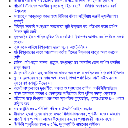
আবারো ওয়ারী থানার মামলায় কারাগারে পাঠানো হলো তৌহিদ আফ্রিদিকে
পাঁচবিবি সীমান্তে ভারতীয় বৃদ্ধকে পুশ ইনের চেষ্টা, বিজিবির তৎপরতায় ব্যর্থ
বিএসএফ
জলাতঙ্ক আক্রান্ত গরুর মাংস বিক্রির ঘটনায় সাটুরিয়ায় জরুরি ভ্যাক্সিনেশন
কর্মসূচি
বিভিন্ন সরকারি সংস্থাকে সময়মতো ভূমি উন্নয়ন কর পরিশোধ করার তাগিদ
দিলেন ভূমি মন্ত্রী
যুক্তরাষ্ট্র-ইরান শান্তি চুক্তি নিয়ে ধোঁয়াশা, ট্রাম্পের আশাবাদের বিপরীতে সতর্ক
তেহরান
তুরস্ককে হারিয়ে বিশ্বকাপে দারুণ সূচনা অস্ট্রেলিয়ার
ষষ্ঠ বিশ্বকাপের আগে আবেগঘন বার্তায় নিজের বিশ্বকাপ যাত্রা স্মরণ করলেন
মেসি
রামিসা ধর্ষণ-হত্যা মামলা: মৃত্যুদণ্ডপ্রাপ্ত দুই আসামির জেল আপিল শুনানির
জন্য গ্রহণ
উদ্বোধনী ম্যাচে ড্র, ব্রাজিলের সামনে ভর করল অস্বস্তিকর বিশ্বকাপ ইতিহাস
মান্দায় দুস্থদের মাঝে নগদ অর্থ বিতরণ, শিক্ষা প্রতিষ্ঠানে ফাস্ট এইড বক্স ও
বৃক্ষরোপণ কর্মসূচি উদ্বোধন
বাজেট বাস্তবায়নে দূরদর্শিতা, দক্ষতা ও স্বচ্ছতার তাগিদ এফবিসিসিআইয়ের
নাঈম হাসানকে মারধর ও হেনস্তার অভিযোগে তিন পুলিশ সদস্য ক্লোজড
ইতিহাস গড়ে বিশ্বকাপ শুরু করল স্বাগতিক যুক্তরাষ্ট্র, প্যারাগুয়েকে ৪-১ গোলে
উড়িয়ে জয়
বার কাউন্সিলের এমসিকিউ পরীক্ষায় উত্তীর্ণ জাইমা রহমান
সীমান্ত হত্যা শূন্যে নামাতে সম্মত বিজিবি-বিএসএফ, পুশ-ইন বন্ধের আহ্বান
পাতলী খাল পুনঃখনন কাজের উদ্বোধন করলেন প্রধানমন্ত্রী তারেক রহমান
জিডিপি প্রবৃদ্ধির লক্ষ্য ৬.৫%, মূল্যস্ফীতি নামানোর অঙ্গীকার