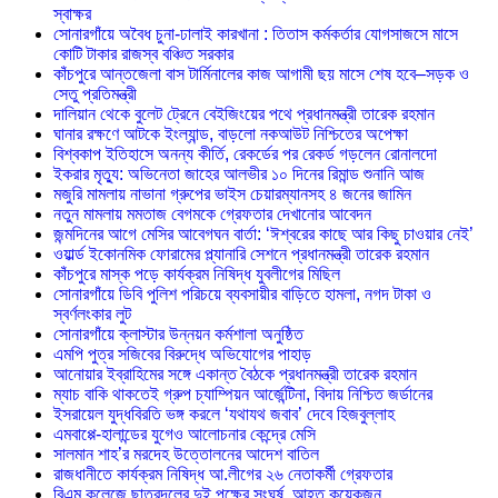
স্বাক্ষর
সোনারগাঁয়ে অবৈধ চুনা-ঢালাই কারখানা : তিতাস কর্মকর্তার যোগসাজসে মাসে
কোটি টাকার রাজস্ব বঞ্চিত সরকার
কাঁচপুরে আন্তজেলা বাস টার্মিনালের কাজ আগামী ছয় মাসে শেষ হবে–সড়ক ও
সেতু প্রতিমন্ত্রী
দালিয়ান থেকে বুলেট ট্রেনে বেইজিংয়ের পথে প্রধানমন্ত্রী তারেক রহমান
ঘানার রক্ষণে আটকে ইংল্যান্ড, বাড়লো নকআউট নিশ্চিতের অপেক্ষা
বিশ্বকাপ ইতিহাসে অনন্য কীর্তি, রেকর্ডের পর রেকর্ড গড়লেন রোনালদো
ইকরার মৃত্যু: অভিনেতা জাহের আলভীর ১০ দিনের রিমান্ড শুনানি আজ
মজুরি মামলায় নাভানা গ্রুপের ভাইস চেয়ারম্যানসহ ৪ জনের জামিন
নতুন মামলায় মমতাজ বেগমকে গ্রেফতার দেখানোর আবেদন
জন্মদিনের আগে মেসির আবেগঘন বার্তা: ‘ঈশ্বরের কাছে আর কিছু চাওয়ার নেই’
ওয়ার্ল্ড ইকোনমিক ফোরামের প্ল্যানারি সেশনে প্রধানমন্ত্রী তারেক রহমান
কাঁচপুরে মাস্ক পড়ে কার্যক্রম নিষিদ্ধ যুবলীগের মিছিল
সোনারগাঁয়ে ডিবি পুলিশ পরিচয়ে ব্যবসায়ীর বাড়িতে হামলা, নগদ টাকা ও
স্বর্ণলংকার লুট
সোনারগাঁয়ে ক্লাস্টার উন্নয়ন কর্মশালা অনুষ্ঠিত
এমপি পুত্র সজিবের বিরুদ্ধে অভিযোগের পাহাড়
আনোয়ার ইব্রাহিমের সঙ্গে একান্ত বৈঠকে প্রধানমন্ত্রী তারেক রহমান
ম্যাচ বাকি থাকতেই গ্রুপ চ্যাম্পিয়ন আর্জেন্টিনা, বিদায় নিশ্চিত জর্ডানের
ইসরায়েল যুদ্ধবিরতি ভঙ্গ করলে ‘যথাযথ জবাব’ দেবে হিজবুল্লাহ
এমবাপ্পে-হালান্ডের যুগেও আলোচনার কেন্দ্রে মেসি
সালমান শাহ’র মরদেহ উত্তোলনের আদেশ বাতিল
রাজধানীতে কার্যক্রম নিষিদ্ধ আ.লীগের ২৬ নেতাকর্মী গ্রেফতার
বিএম কলেজে ছাত্রদলের দুই পক্ষের সংঘর্ষ, আহত কয়েকজন