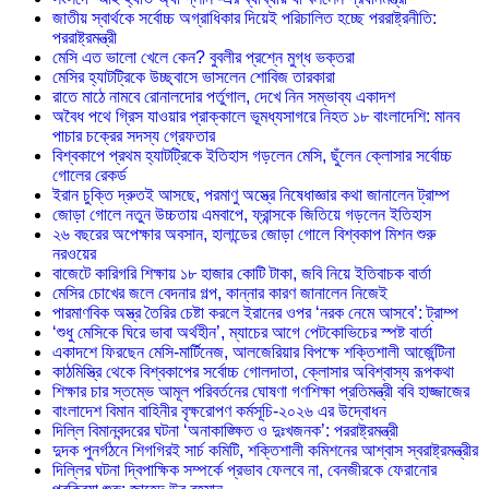
জাতীয় স্বার্থকে সর্বোচ্চ অগ্রাধিকার দিয়েই পরিচালিত হচ্ছে পররাষ্ট্রনীতি:
পররাষ্ট্রমন্ত্রী
মেসি এত ভালো খেলে কেন? বুবলীর প্রশ্নে মুগ্ধ ভক্তরা
মেসির হ্যাটট্রিকে উচ্ছ্বাসে ভাসলেন শোবিজ তারকারা
রাতে মাঠে নামবে রোনালদোর পর্তুগাল, দেখে নিন সম্ভাব্য একাদশ
‎অবৈধ পথে গ্রিস যাওয়ার প্রাক্কালে ভূমধ্যসাগরে নিহত ১৮ বাংলাদেশি: মানব
পাচার চক্রের সদস্য গ্রেফতার
বিশ্বকাপে প্রথম হ্যাটট্রিকে ইতিহাস গড়লেন মেসি, ছুঁলেন ক্লোসার সর্বোচ্চ
গোলের রেকর্ড
ইরান চুক্তি দ্রুতই আসছে, পরমাণু অস্ত্রে নিষেধাজ্ঞার কথা জানালেন ট্রাম্প
জোড়া গোলে নতুন উচ্চতায় এমবাপে, ফ্রান্সকে জিতিয়ে গড়লেন ইতিহাস
২৬ বছরের অপেক্ষার অবসান, হালান্ডের জোড়া গোলে বিশ্বকাপ মিশন শুরু
নরওয়ের
বাজেটে কারিগরি শিক্ষায় ১৮ হাজার কোটি টাকা, জবি নিয়ে ইতিবাচক বার্তা
মেসির চোখের জলে বেদনার গল্প, কান্নার কারণ জানালেন নিজেই
পারমাণবিক অস্ত্র তৈরির চেষ্টা করলে ইরানের ওপর ‘নরক নেমে আসবে’: ট্রাম্প
‘শুধু মেসিকে ঘিরে ভাবা অর্থহীন’, ম্যাচের আগে পেটকোভিচের স্পষ্ট বার্তা
একাদশে ফিরছেন মেসি-মার্টিনেজ, আলজেরিয়ার বিপক্ষে শক্তিশালী আর্জেন্টিনা
কাঠমিস্ত্রি থেকে বিশ্বকাপের সর্বোচ্চ গোলদাতা, ক্লোসার অবিশ্বাস্য রূপকথা
শিক্ষার চার স্তম্ভে আমূল পরিবর্তনের ঘোষণা গণশিক্ষা প্রতিমন্ত্রী ববি হাজ্জাজের
বাংলাদেশ বিমান বাহিনীর বৃক্ষরোপণ কর্মসূচি-২০২৬ এর উদ্বোধন
দিল্লি বিমানবন্দরের ঘটনা ‘অনাকাঙ্ক্ষিত ও দুঃখজনক’: পররাষ্ট্রমন্ত্রী
দুদক পুনর্গঠনে শিগগিরই সার্চ কমিটি, শক্তিশালী কমিশনের আশ্বাস স্বরাষ্ট্রমন্ত্রীর
দিল্লির ঘটনা দ্বিপাক্ষিক সম্পর্কে প্রভাব ফেলবে না, বেনজীরকে ফেরানোর