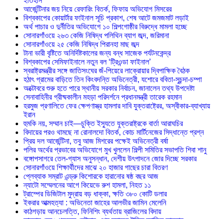
ইতিহাস
আর্জেন্টিনার জয় নিয়ে রেফারিং বিতর্ক, ফিফায় অভিযোগ মিসরের
বিশ্বকাপের কোয়ার্টার ফাইনাল সূচি প্রকাশ, শেষ আটে জমজমাট লড়াই
অর্থ পাচার ও দুর্নীতির অভিযোগে ১০ শিল্পগোষ্ঠীর বিরুদ্ধে মামলা হচ্ছে
সোনারগাঁওয়ে ২৬৩ কেজি নিষিদ্ধ পলিথিন ব্যাগ জব্দ, জরিমানা
সোনারগাঁওয়ে ২৫ কেজি নিষিদ্ধ পিরানহা মাছ জব্দ
টানা ভারী বৃষ্টিতে অনির্দিষ্টকালের জন্য বন্ধ সাজেক পর্যটনকেন্দ্র
বিশ্বকাপের সেমিফাইনালে নতুন বল ‘ট্রিওন্ডা ফাইনাল’
স্বরাষ্ট্রমন্ত্রীর সঙ্গে জাতিসংঘের জঁ-পিয়েরে লাক্রোয়ার দ্বিপাক্ষিক বৈঠক
হঠাৎ গ্রামের বাড়িতে তিন কিংবদন্তি অভিনেত্রী, যশোরে ববিতা-সুচন্দা-চম্পা
অক্টোবরে শুরু হতে পারে স্থানীয় সরকার নির্বাচন, জানালেন তথ্য উপদেষ্টা
সেনাবাহিনীর গ্রীষ্মকালীন মহড়া পরিদর্শনে প্রধানমন্ত্রী তারেক রহমান
হরমুজ প্রণালিতে ফের ক্ষেপণাস্ত্র হামলার দাবি যুক্তরাষ্ট্রের, অস্বীকার-ব্যাখ্যায়
ইরান
হুমকি নয়, সম্মান চাই—চুক্তি ইস্যুতে যুক্তরাষ্ট্রকে বার্তা আরাঘচির
বিদায়ের পরও থামছে না রোনালদো বিতর্ক, কোচ মার্টিনেজের সিদ্ধান্তে প্রশ্ন
প্রিয় দল আর্জেন্টিনা, তবু আজ মিশরের পক্ষেই অভিনেত্রী বর্ষা
পলির অর্থের প্রভাবের অভিযোগে মুখ খুললেন শিল্পী সমিতির সভাপতি শিবা শানু
বঙ্গোপসাগরে তেল-গ্যাস অনুসন্ধান, দেশীয় উৎপাদনে জোর দিচ্ছে সরকার
সোনারগাঁওয়ে শিক্ষার্থীদের মাঝে ২০ হাজার গাছের চারা বিতরণ
প্লেব্যাক সম্রাট এন্ড্রু কিশোরকে হারানোর ষষ্ঠ বছর আজ
ন্যাটো সম্মেলনের আগে কিয়েভে রুশ হামলা, নিহত ১১
ট্রাম্পের ডিজিটাল মুদ্রায় বড় ধাক্কা, ক্ষতি ৩৮০ কোটি ডলার
ইকরার আত্মহত্যা : অভিনেতা জাহের আলভীর জামিন মেলেনি
কাঠগড়ায় আনচেলত্তি, ফিনিশিং ব্যর্থতায় ব্রাজিলের বিদায়