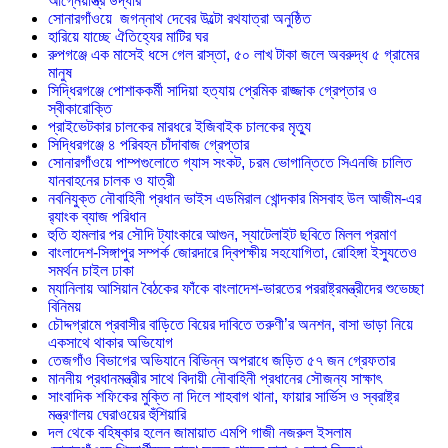
আগ্নেয়াস্ত্র উদ্ধার
সোনারগাঁওয়ে জগন্নাথ দেবের উল্টো রথযাত্রা অনুষ্ঠিত
হারিয়ে যাচ্ছে ঐতিহ্যের মাটির ঘর
রুপগঞ্জে এক মাসেই ধসে গেল রাস্তা, ৫০ লাখ টাকা জলে অবরুদ্ধ ৫ গ্রামের
মানুষ
সিদ্ধিরগঞ্জে পোশাককর্মী সাদিয়া হত্যায় প্রেমিক রাজ্জাক গ্রেপ্তার ও
স্বীকারোক্তি
প্রাইভেটকার চালকের মারধরে ইজিবাইক চালকের মৃত্যু
সিদ্ধিরগঞ্জে ৪ পরিবহন চাঁদাবাজ গ্রেপ্তার
সোনারগাঁওয়ে পাম্পগুলোতে গ্যাস সংকট, চরম ভোগান্তিতে সিএনজি চালিত
যানবাহনের চালক ও যাত্রী
নবনিযুক্ত নৌবাহিনী প্রধান ভাইস এডমিরাল খোন্দকার মিসবাহ উল আজীম-এর
র‍্যাংক ব্যাজ পরিধান
হুতি হামলার পর সৌদি ট্যাংকারে আগুন, স্যাটেলাইট ছবিতে মিলল প্রমাণ
বাংলাদেশ-সিঙ্গাপুর সম্পর্ক জোরদারে দ্বিপক্ষীয় সহযোগিতা, রোহিঙ্গা ইস্যুতেও
সমর্থন চাইল ঢাকা
ম্যানিলায় আসিয়ান বৈঠকের ফাঁকে বাংলাদেশ-ভারতের পররাষ্ট্রমন্ত্রীদের শুভেচ্ছা
বিনিময়
চৌদ্দগ্রামে প্রবাসীর বাড়িতে বিয়ের দাবিতে তরুণী’র অনশন, বাসা ভাড়া নিয়ে
একসাথে থাকার অভিযোগ
তেজগাঁও বিভাগের অভিযানে বিভিন্ন অপরাধে জড়িত ৫৭ জন গ্রেফতার
মাননীয় প্রধানমন্ত্রীর সাথে বিদায়ী নৌবাহিনী প্রধানের সৌজন্য সাক্ষাৎ
সাংবাদিক শফিকের মুক্তি না দিলে শাহবাগ থানা, ফায়ার সার্ভিস ও স্বরাষ্ট্র
মন্ত্রণালয় ঘেরাওয়ের হুঁশিয়ারি
দল থেকে বহিষ্কার হলেন জামায়াত এমপি গাজী নজরুল ইসলাম