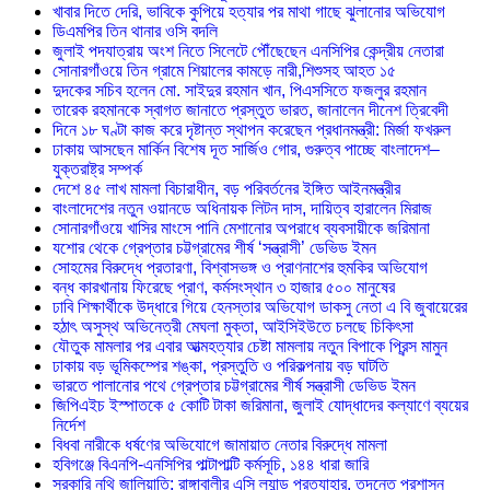
খাবার দিতে দেরি, ভাবিকে কুপিয়ে হত্যার পর মাথা গাছে ঝুলানোর অভিযোগ
ডিএমপির তিন থানার ওসি বদলি
জুলাই পদযাত্রায় অংশ নিতে সিলেটে পৌঁছেছেন এনসিপির কেন্দ্রীয় নেতারা
সোনারগাঁওয়ে তিন গ্রামে শিয়ালের কামড়ে নারী,শিশুসহ আহত ১৫
দুদকের সচিব হলেন মো. সাইদুর রহমান খান, পিএসসিতে ফজলুর রহমান
তারেক রহমানকে স্বাগত জানাতে প্রস্তুত ভারত, জানালেন দীনেশ ত্রিবেদী
দিনে ১৮ ঘণ্টা কাজ করে দৃষ্টান্ত স্থাপন করেছেন প্রধানমন্ত্রী: মির্জা ফখরুল
ঢাকায় আসছেন মার্কিন বিশেষ দূত সার্জিও গোর, গুরুত্ব পাচ্ছে বাংলাদেশ–
যুক্তরাষ্ট্র সম্পর্ক
দেশে ৪৫ লাখ মামলা বিচারাধীন, বড় পরিবর্তনের ইঙ্গিত আইনমন্ত্রীর
বাংলাদেশের নতুন ওয়ানডে অধিনায়ক লিটন দাস, দায়িত্ব হারালেন মিরাজ
সোনারগাঁওয়ে খাসির মাংসে পানি মেশানোর অপরাধে ব্যবসায়ীকে জরিমানা
যশোর থেকে গ্রেপ্তার চট্টগ্রামের শীর্ষ ‘সন্ত্রাসী’ ডেভিড ইমন
সোহমের বিরুদ্ধে প্রতারণা, বিশ্বাসভঙ্গ ও প্রাণনাশের হুমকির অভিযোগ
বন্ধ কারখানায় ফিরেছে প্রাণ, কর্মসংস্থান ৩ হাজার ৫০০ মানুষের
ঢাবি শিক্ষার্থীকে উদ্ধারে গিয়ে হেনস্তার অভিযোগ ডাকসু নেতা এ বি জুবায়েরের
হঠাৎ অসুস্থ অভিনেত্রী মেঘলা মুক্তা, আইসিইউতে চলছে চিকিৎসা
যৌতুক মামলার পর এবার আত্মহত্যার চেষ্টা মামলায় নতুন বিপাকে প্রিন্স মামুন
ঢাকায় বড় ভূমিকম্পের শঙ্কা, প্রস্তুতি ও পরিকল্পনায় বড় ঘাটতি
ভারতে পালানোর পথে গ্রেপ্তার চট্টগ্রামের শীর্ষ সন্ত্রাসী ডেভিড ইমন
জিপিএইচ ইস্পাতকে ৫ কোটি টাকা জরিমানা, জুলাই যোদ্ধাদের কল্যাণে ব্যয়ের
নির্দেশ
বিধবা নারীকে ধর্ষণের অভিযোগে জামায়াত নেতার বিরুদ্ধে মামলা
হবিগঞ্জে বিএনপি-এনসিপির পাল্টাপাল্টি কর্মসূচি, ১৪৪ ধারা জারি
সরকারি নথি জালিয়াতি: রাঙ্গাবালীর এসি ল্যান্ড প্রত্যাহার, তদন্তে প্রশাসন