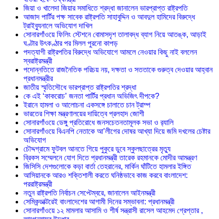
জিয়া ও খালেদা জিয়ার সমাধিতে শ্রদ্ধা জানালেন ভারপ্রাপ্ত রাষ্ট্রপতি
আজাদ পার্টির পক্ষ সাবেক রাষ্ট্রপতি সাহাবুদ্দিন ও আবদুল হামিদের বিরুদ্ধে
ট্রাইব্যুনালে অভিযোগ দাখিল
সোনারগাঁওয়ে ফিলিং স্টেশনে বোমাসদৃশ তালাবদ্ধ ব্যাগ নিয়ে আতঙ্ক, আড়াই
ঘণ্টার উৎকণ্ঠার পর মিলল পুরনো কাপড়
পদত্যাগী রাষ্ট্রপতির বিরুদ্ধে অভিযোগে আমলে নেওয়ার কিছু নাই বললেন
স্বরাষ্ট্রমন্ত্রী
পদোন্নতিতে রাজনৈতিক পরিচয় নয়, দক্ষতা ও সততাকে গুরুত্ব দেওয়ার আহ্বান
প্রধানমন্ত্রীর
জাতীয় স্মৃতিসৌধে ভারপ্রাপ্ত রাষ্ট্রপতির শ্রদ্ধা
কে এই ‘কাকরোচ’ জনতা পার্টির প্রধান অভিজিৎ দীপকে?
ইরানে হামলা ও আলোচনা একসঙ্গে চালাতে চান ট্রাম্প
ভারতের শিক্ষা মন্ত্রণালয়ের দায়িত্বে প্রলহাদ জোশী
সোনারগাঁওয়ে ডেঙ্গু প্রতিরোধে জনসচেতনতামূলক সভা ও র‍্যালি
সোনারগাঁওয়ে বিএনপি নেতাকে আ’লীগের দোষর আখ্যা দিয়ে জমি দখলের চেষ্টার
অভিযোগ
চৌদ্দগ্রামে ফুটবল আনতে গিয়ে পুকুরে ডুবে স্কুলছাত্রের মৃত্যু
ব্রিকস সম্মেলনে যোগ দিতে প্রধানমন্ত্রী তারেক রহমানকে মোদীর আমন্ত্রণ
জিসিসি দেশগুলোকে কড়া বার্তা তেহরানের, মার্কিন ঘাঁটিতে হামলার ইঙ্গিত
আসিয়ানকে আরও শক্তিশালী করতে ঘনিষ্ঠভাবে কাজ করবে বাংলাদেশ:
পররাষ্ট্রমন্ত্রী
নতুন রাষ্ট্রপতি নির্বাচন সেপ্টেম্বরে, জানালেন আইনমন্ত্রী
সেমিকন্ডাক্টরেই বাংলাদেশের আগামী দিনের সম্ভাবনা: প্রধানমন্ত্রী
সোনারগাঁওয়ে ১২ মামলার আসামি ও শীর্ষ সন্ত্রাসী রাসেল আহমেদ গ্রেপ্তার ,