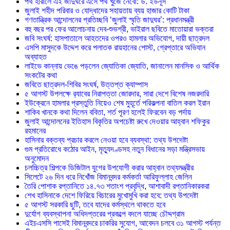
পথ হারালে এই জাদুঘরে এসে পথ খুঁজে নেবো: ড. ইউনূস
জুলাই শহীদ পরিবার ও যোদ্ধাদের সহায়তায় ব্যয় হাজার কোটি টাকা
গণতান্ত্রিক আন্দোলনের প্রতিচ্ছবি ‘জুলাই স্মৃতি জাদুঘর’: প্রধানমন্ত্রী
বহু বছর পর ফের আলোচনায় দেব-শুভশ্রী, ভাইরাল ছবিতে মাতোয়ারা ভক্তরা
জবি সংঘর্ষ: হাসপাতালে আহতদের ওপরও হামলার অভিযোগ, দায়ী ছাত্রদল
এসপি মাসুদকে উদ্দেশ করে পলাতক রায়হানের পোস্ট, গ্রেপ্তারে অভিযান
অব্যাহত
লাইভে কান্নায় ভেঙে পড়লেন জ্যোতিকা জ্যোতি, জানালেন মানসিক ও আর্থিক
সংকটের কথা
জবিতে ছাত্রদল-শিবির সংঘর্ষ, উত্তপ্ত ক্যাম্পাস
৫ আগস্ট উপলক্ষে র‌্যাবের নিরাপত্তা জোরদার, সারা দেশে বিশেষ নজরদারি
ইউক্রেনে হামলার প্রস্তুতি নিয়েও শেষ মুহূর্তে পরিকল্পনা বাতিল করল ইরান
শাকিব খানকে কথা দিলেন ববিতা, শর্ত পূরণ হলেই ফিরবেন বড় পর্দায়
জুলাই আন্দোলনের ইতিহাস বিকৃতির অপচেষ্টা রুখে দেওয়ার আহ্বান শফিকুর
রহমানের
হাসিনার বক্তব্য প্রচার করলে নেওয়া হবে ব্যবস্থা: তথ্য উপদেষ্টা
গুম প্রতিরোধে কঠোর আইন, মৃত্যুদণ্ডসহ নতুন বিধানের সড়া মন্ত্রিসভায়
অনুমোদন
চলচ্চিত্র শিল্পকে ডিজিটাল যুগের উপযোগী করার আহ্বান তথ্যমন্ত্রীর
সিলেটে ২৬ দিন ধরে নিখোঁজ বিমানবন্দর কর্মকর্তা আরিফুল্লাহ জেলিন
তৈরি পোশাক রপ্তানিতে ১৪.৭৩ শতাংশ প্রবৃদ্ধি, আশাবাদী রপ্তানিকারকরা
শেখ হাসিনাকে দেশে ফিরিয়ে বিচারের মুখোমুখি করা হবে: তথ্য উপদেষ্টা
৫ আগস্ট সরকারি ছুটি, তবে যাদের কর্মস্থলে থাকতে হবে
দুর্যোগ ব্যবস্থাপনা অধিদপ্তরের প্রকল্পে বদলে যাচ্ছে চৌদ্দগ্রাম
এইচএসসি পাসেই বিমানবন্দরে চাকরির সুযোগ, আবেদন চলবে ৩১ আগস্ট পর্যন্ত