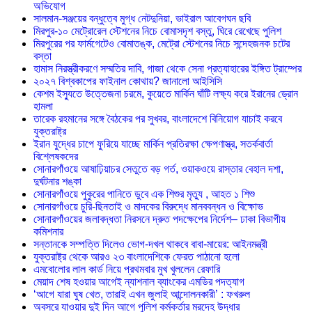
অভিযোগ
সালমান-সঞ্জয়ের বন্ধুত্বে মুগ্ধ নেটদুনিয়া, ভাইরাল আবেগঘন ছবি
মিরপুর-১০ মেট্রোরেল স্টেশনের নিচে বোমাসদৃশ বস্তু, ঘিরে রেখেছে পুলিশ
মিরপুরের পর ফার্মগেটেও বোমাতঙ্ক, মেট্রো স্টেশনের নিচে সন্দেহজনক চটের
বস্তা
হামাস নিরস্ত্রীকরণে সম্মতির দাবি, গাজা থেকে সেনা প্রত্যাহারের ইঙ্গিত ট্রাম্পের
২০২৭ বিশ্বকাপের ফাইনাল কোথায়? জানালো আইসিসি
কেশম ইস্যুতে উত্তেজনা চরমে, কুয়েতে মার্কিন ঘাঁটি লক্ষ্য করে ইরানের ড্রোন
হামলা
তারেক রহমানের সঙ্গে বৈঠকের পর সুখবর, বাংলাদেশে বিনিয়োগ যাচাই করবে
যুক্তরাষ্ট্র
ইরান যুদ্ধের চাপে ফুরিয়ে যাচ্ছে মার্কিন প্রতিরক্ষা ক্ষেপণাস্ত্র, সতর্কবার্তা
বিশ্লেষকদের
সোনারগাঁওয়ে আষাঢ়িয়াচর সেতুতে বড় গর্ত, ওয়াকওয়ে রাস্তার বেহাল দশা,
দুর্ঘটনার শঙ্কা
সোনারগাঁওয়ে পুকুরের পানিতে ডুবে এক শিশুর মৃত্যু , আহত ১ শিশু
সোনারগাঁওয়ে চুরি-ছিনতাই ও মাদকের বিরুদ্ধে মানববন্ধন ও বিক্ষোভ
সোনারগাঁওয়ের জলাবদ্ধতা নিরসনে দ্রুত পদক্ষেপের নির্দেশ– ঢাকা বিভাগীয়
কমিশনার
সন্তানকে সম্পত্তি দিলেও ভোগ-দখল থাকবে বাবা-মায়ের: আইনমন্ত্রী
যুক্তরাষ্ট্র থেকে আরও ২৩ বাংলাদেশিকে ফেরত পাঠানো হলো
এমবোলোর লাল কার্ড নিয়ে প্রথমবার মুখ খুললেন রেফারি
মেয়াদ শেষ হওয়ার আগেই ন্যাশনাল ব্যাংকের এমডির পদত্যাগ
‘আগে যারা ঘুষ খেত, তারাই এখন জুলাই আন্দোলনকারী’ : ফখরুল
অবসরে যাওয়ার দুই দিন আগে পুলিশ কর্মকর্তার মরদেহ উদ্ধার