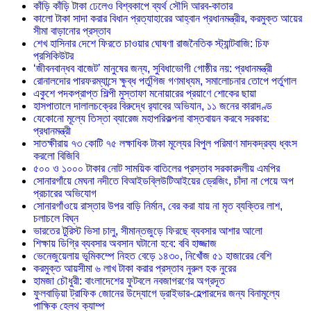
কাঁড়ি কাঁড়ি টাকা ঢেলেও বিশ্বকাপে ব্যর্থ সৌদি আরব-কাতার
কালো টাকা সাদা করার বিধান প্রত্যাহারের আহ্বান প্রধানমন্ত্রীর, করমুক্ত আয়ের
সীমা বাড়ানোর প্রস্তাব
শেখ হাসিনার দেশে ফিরতে চাওয়ার ঘোষণা রাজনৈতিক স্ট্যান্টবাজি: চিফ
প্রসিকিউটর
‘জীবনবান্ধব বাজেট’ মানুষের জন্য, সুবিধাভোগী গোষ্ঠীর নয়: প্রধানমন্ত্রী
রোনালদোর পারফরম্যান্সে ক্ষুব্ধ পর্তুগিজ গণমাধ্যম, সমালোচনার তোপে পর্তুগাল
একুশে পদকপ্রাপ্ত শিল্পী মুস্তাফা মনোয়ারের প্রয়াণে শোকের ছায়া
হাসপাতালে দালালচক্রের বিরুদ্ধে র‍্যাবের অভিযান, ১১ জনের কারাদণ্ড
যেকোনো মূল্যে তিস্তা ব্যারেজ মহাপরিকল্পনা বাস্তবায়ন করবে সরকার:
প্রধানমন্ত্রী
সাতক্ষীরায় ৭৩ কোটি ৭৫ লক্ষাধিক টাকা মূল্যের বিপুল পরিমাণ মাদকদ্রব্য ধ্বংস
করলো বিজিবি
৫০০ ও ১০০০ টাকার নোট সাময়িক বাতিলের প্রস্তাব সরকারদলীয় এমপির
সোনারগাঁয়ে মেঘনা নদীতে বিআইডব্লিউটিআইয়ের ড্রেজিং, চাঁদা না পেয়ে অপ
প্রচারের অভিযোগ
সোনারগাঁওয়ে রাস্তার উপর বাড়ি নির্মান, বের করা যায় না মৃত ব্যক্তির লাশ,
চলাচলে বিঘ্ন
ভারতের টুরিস্ট ভিসা চালু, সীমান্তজুড়ে ফিরছে ব্যবসার আশার আলো
শিক্ষায় ডিগ্রি ব্যবসার অবসান ঘটানো হবে: ববি হাজ্জাজ
ভেনেজুয়েলায় ভূমিকম্পে নিহত বেড়ে ১৪৩০, নিখোঁজ ৫১ হাজারের বেশি
করমুক্ত আয়সীমা ৬ লাখ টাকা করার প্রস্তাব নুরুল হক নুরের
হামজা চৌধুরী: বাংলাদেশের ফুটবলে নবজাগরণের অগ্রদূত
ফুলবাড়িয়া ট্রাফিক জোনের উদ্যোগে ড্রাইভার-হেল্পারদের জন্য বিনামূল্যে
পাক্ষিক হেলথ ক্যাম্প