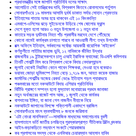
প্রধানমন্ত্রীর সঙ্গে জাপানি প্রতিনিধি দলের সাক্ষাৎ
আলোচিত সেই তান্ত্রিকের দাবি, বিশ্বকাপ জিতবে রোনালদোর পর্তুগাল
সোনারগাঁওয়ে ১৯ মামলার আসামি দুর্ধর্ষ ডাকাত সর্দার সোহান গ্রেফতার
ইতিহাসের পাতায় অমর হয়ে থাকবেন এই ১০ কিংবদন্তি
এমবাপে-ওলিসের ঝড়ে সুইডেনকে উড়িয়ে শেষ ষোলোয় ফ্রান্স
দেশে যুক্ত হলো আরও ৩ নতুন উপজেলা ও ১ নতুন থানা
কাতারে সড়ক দুর্ঘটনায় নিহত পাঁচ প্রবাসীর মরদেহ দেশে পৌঁছেছে
কোনো নামেই কার্যক্রম চালাতে পারবে না আওয়ামী লীগ: তথ্য উপদেষ্টা
বক্স অফিসে ইতিহাস, সর্বকালের সর্বোচ্চ আয়কারী বায়োপিক ‘মাইকেল’
কর্ণফুলীতে লাইটার জাহাজ ডুবি, ১২ নাবিককে জীবিত উদ্ধার
রাজধানীর ১৯ ইন্টারসেকশনে চালু এআই ট্রাফিক ক্যামেরা: ডিএমপি কমিশনার
তিনটি পেনাল্টি মিস করে বিশ্বকাপ থেকে বিদায় নেদারল্যান্ডস
জুলাই থেকেই নিয়মিত বেতন পাবেন শিক্ষকরা, দেওয়া হবে বকেয়াও
ভয়াবহ জোড়া ভূমিকম্পে নিহত বেড়ে ১,৭১৯ জন, আহত কয়েক হাজার
জার্মানির পেনাল্টির অজেয় রেকর্ড ভেঙে ইতিহাস গড়ল প্যারাগুয়ে
পঞ্চমবারের মতো নকআউটে বিদায় এশিয়ার প্রতিনিধির
বিটিভি প্রাঙ্গণে সম্পন্ন হলো মুস্তাফা মনোয়ারের প্রথম জানাজা
নতুন অর্থবছরের বাজেট পাস আজ, ১ জুলাই থেকে কার্যকর
বাগদানের ইঙ্গিত, যা জানা গেল নাজনীন নীহাকে নিয়ে
নকআউটে জাপানের বিপক্ষে শক্তিশালী একাদশে ব্রাজিল
সোনারগাঁওয়ে মাংস ব্যবসায়ীসহ ৮ জনকে জরিমানা
‘এটা নোংরা মানসিকতা’—সামাজিক মাধ্যমের সমালোচনায় বুবলী
হাসপাতালে ভর্তি জাতীয় চলচ্চিত্র পুরস্কারপ্রাপ্ত গীতিকার মিল্টন খন্দকার
আইন-কড়াকড়িতে লভ্যাংশ সংকটে শেয়ারবাজার
কর প্রশাসনের সদস্য থেকে এনবিআর চেয়ারম্যান আহসান হাবিব