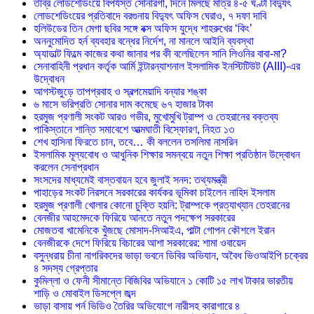
তীব্র লোডশেডিংয়ে বিপর্যস্ত সোনারগাঁ, দিনে মিলছে মাত্র ৪-৫ ঘণ্টা বিদ্যুৎ
লোডশেডিংয়ের প্রতিবাদে বরগুনায় বিদ্যুৎ অফিস ঘেরাও, ৭ দফা দাবি
হলিউডের তিন মেগা ছবির সঙ্গে বক্স অফিস যুদ্ধে শাহরুখের ‘কিং’
অননুমোদিত হর্ন ব্যবহার বন্ধের নির্দেশ, না মানলে আইনি ব্যবস্থা
অ্যাডাল্ট ফিল্মে কাজের কথা জানার পর কী বলেছিলেন সানি লিওনির বাবা-মা?
সেনাবাহিনী প্রধান কর্তৃক আর্মি ইন্টারন্যাশনাল ইসলামিক ইনস্টিটিউট (AIII)-এর
উদ্বোধন
আগস্টজুড়ে তাপপ্রবাহ ও স্বল্পমেয়াদি বন্যার শঙ্কা
৬ মাসে ভরিপ্রতি সোনার দাম কমেছে ৬৭ হাজার টাকা
হরমুজ প্রণালী সংকট আরও গভীর, মুখোমুখি ট্রাম্প ও তেহরানের বক্তব্য
পাকিস্তানে শান্তি সমাবেশে আত্মঘাতী বিস্ফোরণ, নিহত ১৩
শেখ হাসিনা ফিরতে চান, তবে… কী বললেন তসলিমা নাসরিন
ইসলামিক মূল্যবোধ ও আধুনিক শিক্ষার সমন্বয়ে নতুন শিক্ষা প্রতিষ্ঠান উদ্বোধন
করলেন সেনাপ্রধান
সংসদের মাধ্যমেই বাস্তবায়ন হবে জুলাই সনদ: তথ্যমন্ত্রী
পাহাড়ের সংকট নিরসনে সরকারের কার্যকর ভূমিকা চাইলেন নাহিদ ইসলাম
হরমুজ প্রণালী খোলার কোনো চুক্তি হয়নি: ট্রাম্পকে প্রত্যাখ্যান তেহরানের
বেনজীর আহমেদকে ফিরিয়ে আনতে নতুন পদক্ষেপ সরকারের
মোজতবা খামেনিকে খুঁজছে মোসাদ-সিআইএ, পাল্টা গোপন কৌশলে ইরান
বেনজীরকে দেশে ফিরিয়ে বিচারের আশা সরকারের: শামা ওবায়েদ
বসুন্ধরায় চীনা নাগরিকদের ভাড়া ভবনে ডিবির অভিযান, অবৈধ ভিওআইপি চক্রের
৪ সদস্য গ্রেপ্তার
কুমিল্লা ও ফেনী সীমান্তে বিজিবির অভিযানে ১ কোটি ১৫ লাখ টাকার ভারতীয়
শাড়ি ও মোবাইল ডিসপ্লে জব্দ
ভাড়া বাসায় পর্ন ভিডিও তৈরির অভিযোগে নারীসহ কারাগারে ৪