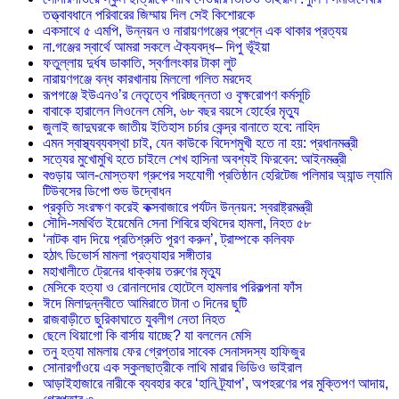
তত্ত্বাবধানে পরিবারের জিম্মায় দিল সেই কিশোরকে
একসাথে ৫ এমপি, উন্নয়ন ও নারায়ণগঞ্জের প্রশ্নে এক থাকার প্রত্যয়
না.গঞ্জের স্বার্থে আমরা সকলে ঐক্যবদ্ধ– দিপু ভূঁইয়া
ফতুল্লায় দুর্ধষ ডাকাতি, স্বর্ণালংকার টাকা লুট
নারায়ণগঞ্জে বন্ধ কারখানায় মিললো গলিত মরদেহ
রূপগঞ্জে ইউএনও’র নেতৃত্বে পরিচ্ছন্নতা ও বৃক্ষরোপণ কর্মসূচি
বাবাকে হারালেন লিওনেল মেসি, ৬৮ বছর বয়সে হোর্হের মৃত্যু
জুলাই জাদুঘরকে জাতীয় ইতিহাস চর্চার কেন্দ্র বানাতে হবে: নাহিদ
এমন স্বাস্থ্যব্যবস্থা চাই, যেন কাউকে বিদেশমুখী হতে না হয়: প্রধানমন্ত্রী
সত্যের মুখোমুখি হতে চাইলে শেখ হাসিনা অবশ্যই ফিরবেন: আইনমন্ত্রী
বগুড়ায় আল-মোস্তফা গ্রুপের সহযোগী প্রতিষ্ঠান হেরিটেজ পলিমার অ্যান্ড ল্যামি
টিউবসের ডিপো শুভ উদ্বোধন
প্রকৃতি সংরক্ষণ করেই কক্সবাজারে পর্যটন উন্নয়ন: স্বরাষ্ট্রমন্ত্রী
সৌদি-সমর্থিত ইয়েমেনি সেনা শিবিরে হুথিদের হামলা, নিহত ৫৮
‘নাটক বাদ দিয়ে প্রতিশ্রুতি পূরণ করুন’, ট্রাম্পকে কলিবফ
হঠাৎ ডিভোর্স মামলা প্রত্যাহার সঙ্গীতার
মহাখালীতে ট্রেনের ধাক্কায় তরুণের মৃত্যু
মেসিকে হত্যা ও রোনালদোর হোটেলে হামলার পরিকল্পনা ফাঁস
ঈদে মিলাদুন্নবীতে আমিরাতে টানা ৩ দিনের ছুটি
রাজবাড়ীতে ছুরিকাঘাতে যুবলীগ নেতা নিহত
ছেলে থিয়াগো কি বার্সায় যাচ্ছে? যা বললেন মেসি
তনু হত্যা মামলায় ফের গ্রেপ্তার সাবেক সেনাসদস্য হাফিজুর
সোনারগাঁওয়ে এক স্কুলছাত্রীকে লাথি মারার ভিডিও ভাইরাল
আড়াইহাজারে নারীকে ব্যবহার করে ‘হানি ট্র্যাপ’, অপহরণের পর মুক্তিপণ আদায়,