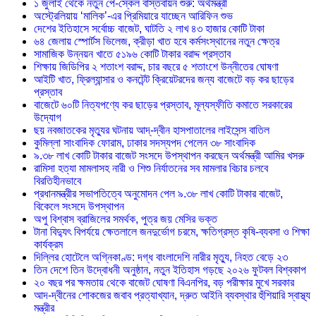
১ জুলাই থেকে নতুন পে-স্কেল বাস্তবায়ন শুরু: অর্থমন্ত্রী
অস্ট্রেলিয়ায় ‘মালিক’-এর প্রিমিয়ারে যাচ্ছেন আরিফিন শুভ
দেশের ইতিহাসে সর্বোচ্চ বাজেট, ঘাটতি ২ লাখ ৪৩ হাজার কোটি টাকা
৬৪ জেলায় স্পোর্টস ভিলেজ, ক্রীড়া খাত হবে কর্মসংস্থানের নতুন ক্ষেত্র
সামাজিক উন্নয়ন খাতে ৫১৯৬ কোটি টাকার বরাদ্দ প্রস্তাব
শিক্ষায় জিডিপির ২ শতাংশ বরাদ্দ, চার বছরে ৫ শতাংশে উন্নীতের ঘোষণা
আইটি খাত, ফ্রিল্যান্সার ও কনটেন্ট ক্রিয়েটরদের জন্য বাজেটে বড় কর ছাড়ের
প্রস্তাব
বাজেটে ৬০টি নিত্যপণ্যে কর ছাড়ের প্রস্তাব, মূল্যস্ফীতি কমাতে সরকারের
উদ্যোগ
ছয় নবজাতকের মৃত্যুর ঘটনায় আদ্-দ্বীন হাসপাতালের লাইসেন্স বাতিল
‎কুমিল্লা সাংবাদিক ফোরাম, ঢাকার সদস্যপদ পেলেন ৩৮ সাংবাদিক
৯.৩৮ লাখ কোটি টাকার বাজেট সংসদে উপস্থাপন করছেন অর্থমন্ত্রী আমির খসরু
রামিসা হত্যা মামলাসহ নারী ও শিশু নির্যাতনের সব মামলার বিচার চলবে
বিরতিহীনভাবে
প্রধানমন্ত্রীর সভাপতিত্বে অনুমোদন পেল ৯.৩৮ লাখ কোটি টাকার বাজেট,
বিকেলে সংসদে উপস্থাপন
অপু বিশ্বাস ব্রাজিলের সমর্থক, পুত্র জয় মেসির ভক্ত
টানা বিদ্যুৎ বিপর্যয়ে ক্ষেতলালে জনদুর্ভোগ চরমে, ক্ষতিগ্রস্ত কৃষি-ব্যবসা ও শিক্ষা
কার্যক্রম
দিল্লির হোটেলে অগ্নিকাণ্ড: দগ্ধ বাংলাদেশি নারীর মৃত্যু, নিহত বেড়ে ২৩
তিন দেশে তিন উদ্বোধনী অনুষ্ঠান, নতুন ইতিহাস গড়ছে ২০২৬ ফুটবল বিশ্বকাপ
২০ বছর পর ক্ষমতায় থেকে বাজেট ঘোষণা বিএনপির, বড় পরীক্ষার মুখে সরকার
আদ-দ্বীনের শোকজের জবাব প্রত্যাখ্যান, দ্রুত আইনি ব্যবস্থার হুঁশিয়ারি স্বাস্থ্য
মন্ত্রীর