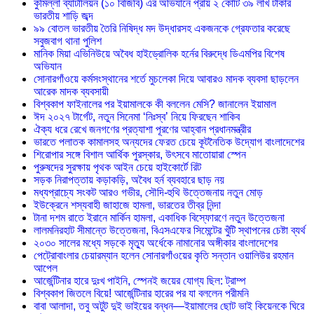
কুমিল্লা ব্যাটালিয়ন (১০ বিজিবি) এর অভিযানে প্রায় ২ কোটি ৩৯ লাখ টাকার
ভারতীয় শাড়ি জব্দ
৯৯ বোতল ভারতীয় তৈরি নিষিদ্ধ মদ উদ্ধারসহ একজনকে গ্রেফতার করেছে
সবুজবাগ থানা পুলিশ
মানিক মিয়া এভিনিউয়ে অবৈধ হাইড্রোলিক হর্নের বিরুদ্ধে ডিএমপির বিশেষ
অভিযান
সোনারগাঁওয়ে কর্মসংস্থানের শর্তে মুচলেকা দিয়ে আবারও মাদক ব্যবসা ছাড়লেন
আরেক মাদক ব্যবসায়ী
বিশ্বকাপ ফাইনালের পর ইয়ামালকে কী বললেন মেসি? জানালেন ইয়ামাল
ঈদ ২০২৭ টার্গেট, নতুন সিনেমা ‘নিঃস্ব’ নিয়ে ফিরছেন শাকিব
ঐক্য ধরে রেখে জনগণের প্রত্যাশা পূরণের আহ্বান প্রধানমন্ত্রীর
ভারতে পলাতক কামালসহ অন্যদের ফেরত চেয়ে কূটনৈতিক উদ্যোগ বাংলাদেশের
শিরোপার সঙ্গে বিশাল আর্থিক পুরস্কার, উৎসবে মাতোয়ারা স্পেন
পুরুষদের সুরক্ষায় পৃথক আইন চেয়ে হাইকোর্টে রিট
সড়ক নিরাপত্তায় কড়াকড়ি, অবৈধ হর্ন ব্যবহারে ছাড় নয়
মধ্যপ্রাচ্যে সংকট আরও গভীর, সৌদি-হুথি উত্তেজনায় নতুন মোড়
ইউক্রেনে শস্যবাহী জাহাজে হামলা, ভারতের তীব্র নিন্দা
টানা দশম রাতে ইরানে মার্কিন হামলা, একাধিক বিস্ফোরণে নতুন উত্তেজনা
লালমনিরহাট সীমান্তে উত্তেজনা, বিএসএফের সিমেন্টের খুঁটি স্থাপনের চেষ্টা ব্যর্থ
২০৩০ সালের মধ্যে সড়কে মৃত্যু অর্ধেকে নামানোর অঙ্গীকার বাংলাদেশের
পেট্রোবাংলার চেয়ারম্যান হলেন সোনারগাঁওয়ের কৃতি সন্তান ওয়ালিউর রহমান
আপেল
আর্জেন্টিনার হারে দুঃখ পাইনি, স্পেনই জয়ের যোগ্য ছিল: ট্রাম্প
বিশ্বকাপ জিতলে বিয়ে! আর্জেন্টিনার হারের পর যা বললেন পরীমনি
বাবা আলাদা, তবু অটুট দুই ভাইয়ের বন্ধন—ইয়ামালের ছোট ভাই কিয়েনকে ঘিরে