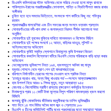
ডিএমপি কমিশনারের স্টাফ অফিসার থেকে সরিয়ে দেওয়া হলো মাসুদ রানাকে
পাকিস্তান-ইরানের পররাষ্ট্রমন্ত্রীর ফোনালাপ, শান্তি ও স্থিতিশীলতা বজায় রাখার
অঙ্গীকার
চুক্তি হতে হবে সমতার ভিত্তিতে, সংসদকে পাশ কাটিয়ে কিছু নয়: শফিকুর
রহমান
প্রধানমন্ত্রীর মালয়েশিয়া এবং চীন সফরের জন্য সংসদে ধন্যবাদ প্রস্তাব
সোনারগাঁওয়ের নদী-খাল রক্ষা ও জলাবদ্ধতা নিরসন শীর্ষক আলোচনা সভা
অনুষ্ঠিত
সোনারগাঁয়ে দুই যুবকের মুক্তির দাবিতে মানববন্ধন ও বিক্ষোভ মিছিল
সোনারগাঁয়ে দুই পক্ষের সংঘর্ষে ১২ আহত, বাড়িঘর ভাংচুর, লুটপাট ও
অগ্নিসংযোগের অভিযোগ
সোনারগাঁয়ে কৃষিই সমৃদ্ধি স্লোগানে বিনামূল্যে কৃষি উপকরণ বিতরণ
সোনারগাঁয়ে ককটেল বিস্ফোরণ ঘটিয়ে বিএনপি নেতার পরিবারকে বাড়ি ছাড়া করার
অভিযোগ
ভেনেজুয়েলায় ভূমিকম্পে নিহত ১৬৪, ধ্বংসস্তূপে আটকা বহু মানুষ
যমুনায় গোসলে নেমে প্রাণ গেল দুই মাদরাসাছাত্রের
বরিশালে নির্মাণাধীন ড্রেনের পাশের দেওয়াল ধসে শ্রমিক নিহত
‘চানাচুর বড়রাও খায়, অন্য কিছু খাওয়ার পর’—সংসদে আক্তারুজ্জামান
হাম উপসর্গ নিয়ে আরও ৯ শিশুর মৃত্যু, নতুন আক্রান্ত ৯৪৫
মোংলায় ৩ কিলোমিটার গ্রামীণ রাস্তায় বৃক্ষরোপণ কর্মসূচির উদ্বোধন
দিনাজপুরে প্রায় ১১ কোটি টাকা মূল্যের বিপুল পরিমাণ মাদকদ্রব্য ধ্বংস করলো
বিজিবি
জলবায়ু ঝুঁকি মোকাবিলায় জীবিকার বহুমুখীকরণের তাগিদ ভূমিমন্ত্রীর
সাত দিনে ১৪ লাখ মিটার অবৈধ জাল জব্দ ও গ্রেপ্তার ১৮৮
বিএনপি ও চীনের কমিউনিস্ট পার্টির মধ্যে প্রথমবারের মতো সমঝোতা স্মারক