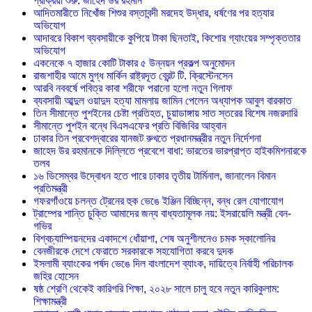
প্রক্রিয়া শুরু: জাহেদ উর রহমান
আদিতমারীতে নিখোঁজ শিশুর বস্তাবন্দী মরদেহ উদ্ধার, ধর্ষণের পর হত্যার
অভিযোগ
আদাবরে বিকাশ ব্যবসায়ীকে কুপিয়ে টাকা ছিনতাই, কিশোর গ্যাংয়ের সম্পৃক্ততার
অভিযোগ
একনেকে ৭ হাজার কোটি টাকার ৫ উন্নয়ন প্রকল্প অনুমোদন
রাজশাহীর আমে মুগ্ধ মার্কিন রাষ্ট্রদূত ব্রেন্ট টি. ক্রিস্টেনসেন
আরবি নববর্ষে পবিত্র কাবা শরীফে পরানো হলো নতুন গিলাফ
ব্যবসায়ী আব্দুল ওয়াদুদ হত্যা মামলায় জামিন পেলেন অধ্যাপক আবুল বারকাত
তিন সীমান্তে পুশইনের চেষ্টা প্রতিহত, চুয়াডাঙ্গায় সাত স্তরের বিশেষ নজরদারি
সীমান্তে পুশইন বন্ধে বিএসএফের প্রতি বিজিবির আহ্বান
ঢাকার তিন প্রবেশদ্বারের যানজট রুখতে প্রধানমন্ত্রীর নতুন নির্দেশনা
জাহেদ উর রহমানকে দিল্লিতে প্রবেশে বাধা: ভারতের ভারপ্রাপ্ত হাইকমিশনারকে
তলব
১৬ ডিসেম্বর উদ্বোধন হতে পারে ঢাকার তৃতীয় টার্মিনাল, জানালেন বিমান
প্রতিমন্ত্রী
গফরগাঁওয়ে চলন্ত ট্রেনের হুক ভেঙে ইঞ্জিন বিচ্ছিন্ন, বন্ধ রেল যোগাযোগ
ট্রাম্পের শান্তি চুক্তি আমাদের জন্য বাধ্যতামূলক নয়: ইসরায়েলি মন্ত্রী বেন-
গভির
বিশ্বচ্যাম্পিয়নদের একাদশে ধোঁয়াশা, শেষ অনুশীলনেও চমক স্কালোনির
বেনজীরকে দেশে ফেরাতে সরকারকে সহযোগিতা করবে দুদক
ইসলামী ব্যাংকের পর্ষদ ভেঙে দিল বাংলাদেশ ব্যাংক, দায়িত্বে নির্বাহী পরিচালক
জহির হোসেন
ষষ্ঠ শ্রেণি থেকেই কারিগরি শিক্ষা, ২০২৮ সালে চালু হবে নতুন কারিকুলাম:
শিক্ষামন্ত্রী