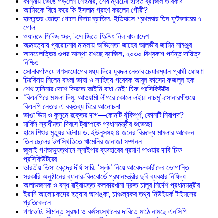
কান্নায় ভেঙে পড়লেন নেইমার, শেষ ম্যাচের ইঙ্গিত ব্রাজিল তারকার
আমিরকে বিয়ে করে কি ইসলাম গ্রহণ করলেন গৌরী?
হালান্ডের জোড়া গোলে বিদায় ব্রাজিল, ইতিহাসে প্রথমবার তিন ফুটবলারের ৭
গোল
ওয়ানডে সিরিজ শুরু, টসে জিতে ফিল্ডিং নিল বাংলাদেশ
আত্মহত্যায় প্ররোচনার মামলায় অভিনেতা জাহের আলভীর জামিন নামঞ্জুর
আনচেলত্তির ওপর আস্থা রাখছে ব্রাজিল, ২০৩০ বিশ্বকাপ পর্যন্ত দায়িত্ব
নিশ্চিত
সোনারগাঁওয়ে গণসংযোগের মধ্য দিয়ে যুবদল নেতার চেয়ারম্যান প্রার্থী ঘোষণা
চিরবিদায় নিলেন বাংলা ভাষা ও সাহিত্য গবেষক আবুল কাসেম ফজলুল হক
শেখ হাসিনার দেশে ফিরতে আইনি বাধা নেই: চিফ প্রসিকিউটর
‘বিএনপিরে মামলা দিমু, আওয়ামী লীগরে কোলে লইয়া নাচমু’-সোনারগাঁওয়ে
বিএনপি নেতার এ বক্তব্য ঘিরে আলোচনা
ভাঙা ডিম ও কুসুমে রক্তের দাগ—কোনটি ঝুঁকিপূর্ণ, কোনটি নিরাপদ?
মার্কিন স্বাধীনতা দিবসে ট্রাম্পকে প্রধানমন্ত্রীর শুভেচ্ছা
হামে শিশুর মৃত্যুর ঘটনায় ড. ইউনূসসহ ৪ জনের বিরুদ্ধে মামলার আবেদন
তিন ছেলের উপস্থিতিতে খামেনির জানাজা সম্পন্ন
জুলাই গণঅভ্যুত্থানে স্নাইপার ব্যবহারের প্রমাণ পাওয়ার দাবি চিফ
প্রসিকিউটরের
ভারতীয় ভিসা কেন্দ্রে দীর্ঘ সারি, ‘স্লট’ নিয়ে আবেদনকারীদের ভোগান্তি
সরকারি অনুষ্ঠানের ব্যানার-বিলবোর্ডে প্রধানমন্ত্রীর ছবি ব্যবহার নিষিদ্ধ
অলাভজনক ও বন্ধ রাষ্ট্রায়ত্ত কলকারখানা দ্রুত চালুর নির্দেশ প্রধানমন্ত্রীর
ইরানি আলোচকদের হত্যার আশঙ্কা, চাঞ্চল্যকর তথ্য নিউইয়র্ক টাইমসের
প্রতিবেদনে
গণভোট, সীমান্ত সুরক্ষা ও কর্মসংস্থানের দাবিতে মাঠে নামছে এনসিপি