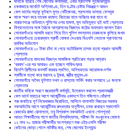
ঘানাকে হারিয়ে শেষ ষোলোয় কলম্বিয়া, এবার প্রতিপক্ষ সুইজারল্যান্ড
চকবাজারে মার্কেটে অগ্নিকাণ্ড, তিন ঘণ্টার চেষ্টায় নিয়ন্ত্রণে আগুন
কেপ ভার্দের লড়াকু ফুটবলে মুগ্ধ নেটিজেনরা, প্রশংসায় ভাসছে ফেসবুক
মাকে স্মরণ করে তারেক রহমান: বিচারের নামে অবিচার করা যাবে না
নারায়ণগঞ্জে অভিযানে পুলিশের ওপর হামলা, মূল অভিযুক্ত দুই ভাই গ্রেপ্তার
বিশ্বনেতাদের সঙ্গে বৈঠকে আগ্রাসনের বিরুদ্ধে কঠোর অবস্থান জানাল ইরান
সোনারগাঁওয়ে আসামি ধরতে গিয়ে তিন পুলিশ সদস্যসহ চারজনকে কুপিয়ে জখম
সোনারগাঁওয়ে চেয়ারম্যান প্রার্থী ঘোষনা দেওয়ায় বিএনপি নেতাকে প্রাণনাশের
হুমকির অভিযোগ
সোনারগাঁওয়ে ১০ টাকা চাঁদা না পেয়ে অটোরিকসা চালক হত্যা প্রধান আসামী
গ্রেপ্তার
সোনারগাঁওয়ে মাদকের বিরুদ্ধে সামাজিক প্রতিরোধ গড়ার আহ্বান
‘বরবাদ’-এর পর আবারও এক হচ্ছেন শাকিব-হৃদয়
বিদেশি শিল্পীদের কনসার্ট বারবার স্থগিত, অনিশ্চয়তায় আয়োজক-দর্শক
স্বামীকে হত্যা করে মরদেহ ৬ টুকরা, স্ত্রীর মৃত্যুদণ্ড
সোনারগাঁয়ে অবৈধ ফুটপাত দখল ও রাস্তায় পার্কিং করার অপরাধে ১৫ জনকে
গ্রেফতার
জাতীয় কবিকে স্মরণে বছরব্যাপী কর্মসূচি, উদ্বোধন করলেন প্রধানমন্ত্রী
কেপ ভার্দে ম্যাচের আগে আর্জেন্টিনার একাদশে তিন পজিশনে ধোঁয়াশা
গরু জবাইয়ে পূর্ণ নিষেধাজ্ঞার বিরোধিতা, আপিলে থালাপতি বিজয়ের সরকার
নকআউটের আগে আর্জেন্টিনার রুদ্ধদ্বার অনুশীলন, চমক রাখছেন স্কালোনি
রেকর্ডের রাজা রোনালদো, তবু বিশ্বকাপ নকআউটে এখনো গোলশূন্য!
আহত শিক্ষার্থীদের পাশে জাতীয় বিশ্ববিদ্যালয়, পরীক্ষা ফি মওকুফের ঘোষণা
১২ লাখ ৭০ হাজার পরীক্ষার্থীর অংশগ্রহণে শুরু এইচএসসি পরীক্ষা
কেইনের জোড়া গোলে নাটকীয় জয়, শেষ ষোলোয় ইংল্যান্ড