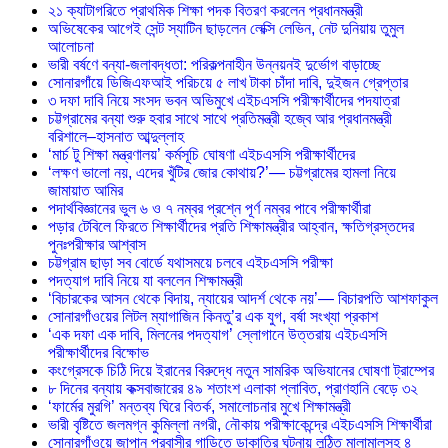
২১ ক্যাটাগরিতে প্রাথমিক শিক্ষা পদক বিতরণ করলেন প্রধানমন্ত্রী
অভিষেকের আগেই সেন্ট স্যাটিন ছাড়লেন লেক্সি লেভিন, নেট দুনিয়ায় তুমুল
আলোচনা
ভারী বর্ষণে বন্যা-জলাবদ্ধতা: পরিকল্পনাহীন উন্নয়নই দুর্ভোগ বাড়াচ্ছে
সোনারগাঁয়ে ডিজিএফআই পরিচয়ে ৫ লাখ টাকা চাঁদা দাবি, দুইজন গ্রেপ্তার
৩ দফা দাবি নিয়ে সংসদ ভবন অভিমুখে এইচএসসি পরীক্ষার্থীদের পদযাত্রা
চট্টগ্রামের বন্যা শুরু হবার সাথে সাথে প্রতিমন্ত্রী হজ্বে আর প্রধানমন্ত্রী
বরিশালে–হাসনাত আব্দুল্লাহ
‘মার্চ টু শিক্ষা মন্ত্রণালয়’ কর্মসূচি ঘোষণা এইচএসসি পরীক্ষার্থীদের
‘লক্ষণ ভালো নয়, এদের খুঁটির জোর কোথায়?’— চট্টগ্রামের হামলা নিয়ে
জামায়াত আমির
পদার্থবিজ্ঞানের ভুল ৬ ও ৭ নম্বর প্রশ্নে পূর্ণ নম্বর পাবে পরীক্ষার্থীরা
পড়ার টেবিলে ফিরতে শিক্ষার্থীদের প্রতি শিক্ষামন্ত্রীর আহ্বান, ক্ষতিগ্রস্তদের
পুনঃপরীক্ষার আশ্বাস
চট্টগ্রাম ছাড়া সব বোর্ডে যথাসময়ে চলবে এইচএসসি পরীক্ষা
পদত্যাগ দাবি নিয়ে যা বললেন শিক্ষামন্ত্রী
‘বিচারকের আসন থেকে বিদায়, ন্যায়ের আদর্শ থেকে নয়’— বিচারপতি আশফাকুল
সোনারগাঁওয়ের লিটল ম্যাগাজিন কিনতু’র এক যুগ, বর্ষা সংখ্যা প্রকাশ
‘এক দফা এক দাবি, মিলনের পদত্যাগ’ স্লোগানে উত্তরায় এইচএসসি
পরীক্ষার্থীদের বিক্ষোভ
কংগ্রেসকে চিঠি দিয়ে ইরানের বিরুদ্ধে নতুন সামরিক অভিযানের ঘোষণা ট্রাম্পের
৮ দিনের বন্যায় কক্সবাজারের ৪৯ শতাংশ এলাকা প্লাবিত, প্রাণহানি বেড়ে ৩২
‘ফার্মের মুরগি’ মন্তব্য ঘিরে বিতর্ক, সমালোচনার মুখে শিক্ষামন্ত্রী
ভারী বৃষ্টিতে জলমগ্ন কুমিল্লা নগরী, নৌকায় পরীক্ষাকেন্দ্রে এইচএসসি শিক্ষার্থীরা
সোনারগাঁওয়ে জাপান প্রবাসীর গাড়িতে ডাকাতির ঘটনায় লুন্ঠিত মালামালসহ ৪