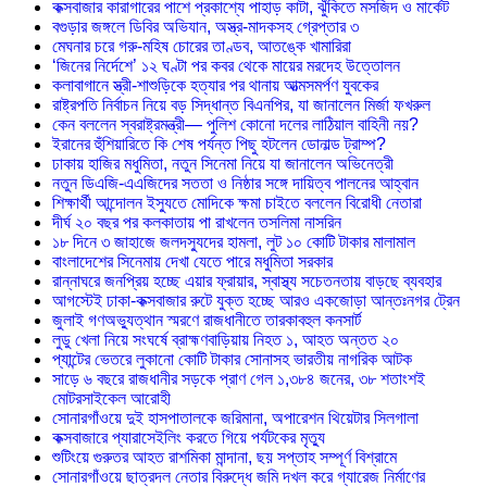
কক্সবাজার কারাগারের পাশে প্রকাশ্যে পাহাড় কাটা, ঝুঁকিতে মসজিদ ও মার্কেট
বগুড়ার জঙ্গলে ডিবির অভিযান, অস্ত্র-মাদকসহ গ্রেপ্তার ৩
মেঘনার চরে গরু-মহিষ চোরের তাণ্ডব, আতঙ্কে খামারিরা
‘জিনের নির্দেশে’ ১২ ঘণ্টা পর কবর থেকে মায়ের মরদেহ উত্তোলন
কলাবাগানে স্ত্রী-শাশুড়িকে হত্যার পর থানায় আত্মসমর্পণ যুবকের
রাষ্ট্রপতি নির্বাচন নিয়ে বড় সিদ্ধান্ত বিএনপির, যা জানালেন মির্জা ফখরুল
কেন বললেন স্বরাষ্ট্রমন্ত্রী— পুলিশ কোনো দলের লাঠিয়াল বাহিনী নয়?
ইরানের হুঁশিয়ারিতে কি শেষ পর্যন্ত পিছু হটলেন ডোনাল্ড ট্রাম্প?
ঢাকায় হাজির মধুমিতা, নতুন সিনেমা নিয়ে যা জানালেন অভিনেত্রী
নতুন ডিএজি-এএজিদের সততা ও নিষ্ঠার সঙ্গে দায়িত্ব পালনের আহ্বান
শিক্ষার্থী আন্দোলন ইস্যুতে মোদিকে ক্ষমা চাইতে বললেন বিরোধী নেতারা
দীর্ঘ ২০ বছর পর কলকাতায় পা রাখলেন তসলিমা নাসরিন
১৮ দিনে ৩ জাহাজে জলদস্যুদের হামলা, লুট ১০ কোটি টাকার মালামাল
বাংলাদেশের সিনেমায় দেখা যেতে পারে মধুমিতা সরকার
রান্নাঘরে জনপ্রিয় হচ্ছে এয়ার ফ্রায়ার, স্বাস্থ্য সচেতনতায় বাড়ছে ব্যবহার
আগস্টেই ঢাকা-কক্সবাজার রুটে যুক্ত হচ্ছে আরও একজোড়া আন্তঃনগর ট্রেন
জুলাই গণঅভ্যুত্থান স্মরণে রাজধানীতে তারকাবহুল কনসার্ট
লুডু খেলা নিয়ে সংঘর্ষে ব্রাহ্মণবাড়িয়ায় নিহত ১, আহত অন্তত ২০
প্যান্টের ভেতরে লুকানো কোটি টাকার সোনাসহ ভারতীয় নাগরিক আটক
সাড়ে ৬ বছরে রাজধানীর সড়কে প্রাণ গেল ১,৩৮৪ জনের, ৩৮ শতাংশই
মোটরসাইকেল আরোহী
সোনারগাঁওয়ে দুই হাসপাতালকে জরিমানা, অপারেশন থিয়েটার সিলগালা
কক্সবাজারে প্যারাসেইলিং করতে গিয়ে পর্যটকের মৃত্যু
শুটিংয়ে গুরুতর আহত রাশমিকা মান্দানা, ছয় সপ্তাহ সম্পূর্ণ বিশ্রামে
সোনারগাঁওয়ে ছাত্রদল নেতার বিরুদ্ধে জমি দখল করে গ্যারেজ নির্মাণের