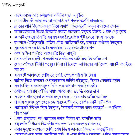
নিউজ আপডেট
নারায়ণগঞ্জে আইন-শৃঙ্খলা কমিটির সভা অনুষ্ঠিত
গোপালীরা কী আমাদের ভালো চাইবে? প্রশ্ন এমপি মান্নানের
বন্দরের পানি বিদ্যুৎ রাস্তা নিয়ে এমপি এডভোকেট আবুল কালামের ক্ষোভ
আড়াইহাজারে মিশুক ছিনতাই করতে চালককে হত্যার ঘটনায় ২ জন গ্রেপ্তার
আড়াইহাজারে তিন ট্রান্সফরমারসহ বৈদ্যুতিক খুঁটি ভেঙে পড়ল সড়কে
রূপগঞ্জে ঐতিহ্যবাহী পাতিল দৌড় প্রতিযোগিতা, হাজারো দর্শকের উচ্ছ্বাস
মুয়াজ্জিন থেকে সিনেমার খলনায়ক, ডনের উত্থানের গল্প
শেখ হাসিনা পালিয়ে আসেননি: রিভা গাঙ্গুলি
সোনারগাঁওয়ে নদী, খাসজমি ও মসজিদের জমি ভরাটের অভিযোগ
সোনারগাঁওয়ে টিসিবি পন্যের ডিলার নিয়োগে অনিয়মের অভিযোগ, যাচাই বাছাইয়ে
নয় ছয়
যানজটে আদালতে পৌঁছাতে দেরি, পেছাল পরীমণির জেরা
স্ত্রীকে নিয়ে ভাসমান পেয়ারাবাজারে মার্কিন রাষ্ট্রদূত, নিলেন পেয়ারার স্বাদ
লবণচাষিদের ন্যায্যমূল্য নিশ্চিতের আশ্বাস স্বরাষ্ট্রমন্ত্রীর
হুথিদের হামলায় সৌদির গ্যাস খাতে ধস, ৯০% কমার দাবি
সালমান শাহ হত্যা মামলায় নতুন মোড়, গ্রেফতার অভিনেতা ডন
গাজায় ধ্বংসস্তূপ থেকে ১৯ মরদেহ উদ্ধার, বেশিরভাগই নারী-শিশু
প্রাইভেট টিউশন নিয়ে উদ্বেগ, ‘মহামারি আকার ধারণ করেছে’—গণশিক্ষা
প্রতিমন্ত্রী
‘সেক্স ডাক্তার’ অপপ্রচারের জবাব দিলেন ডা. তাসনিম জারা
রাষ্ট্রপতি নির্বাচনে বিএনপির পদক্ষেপ, মনোনয়নপত্র সংগ্রহ
বাবার মৃত্যুতে শোকে মেসি, শেষ বিদায় জানাতে ফিরলেন আর্জেন্টিনায়
সোনারগাঁওয়ে স্কুল ছাত্রীকে লাথি দেওয়ার ভিডিও ভাইরাল :পুলিশ সমাজসেবার