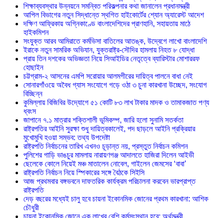
শিক্ষাব্যবস্থার উন্নয়নে সমন্বিত পরিকল্পনার কথা জানালেন প্রধানমন্ত্রী
আপিল বিভাগের নতুন সিদ্ধান্তে স্থগিত হাইকোর্টের শ্যোন অ্যারেস্ট আদেশ
দক্ষিণ আফ্রিকায় অগ্নিকাণ্ডে বাংলাদেশিদের প্রাণহানি, সহায়তায় মাঠে
হাইকমিশন
সংযুক্ত আরব আমিরাতে কর্মভিসা বাতিলের আতঙ্ক, উদ্বেগে লাখো বাংলাদেশি
ইরাকে নতুন সামরিক অভিযান, যুক্তরাষ্ট্র-সৌদির হামলায় নিহত ৮ যোদ্ধা
প্রায় তিন দশকের অভিজ্ঞতা নিয়ে সিআইডির নেতৃত্বে ব্যারিস্টার মোশাররফ
হোছাইন
চট্টগ্রাম-২ আসনের এমপি সরোয়ার আলমগীরের দায়িত্ব পালনে বাধা নেই
সোনারগাঁওয়ে অবৈধ গ্যাস সংযোগে গড়ে ওঠা ৩ চুনা কারখানা উচ্ছেদ, সংযোগ
বিচ্ছিন্ন
কুমিল্লায় বিজিবির উদ্যোগে ৫১ কোটি ৮৩ লাখ টাকার মাদক ও তামাকজাত পণ্য
ধ্বংস
জাপানে ৭.১ মাত্রার শক্তিশালী ভূমিকম্প, জারি হলো সুনামি সতর্কতা
রাষ্ট্রপতির আইনি সুরক্ষা শুধু দায়িত্বকালেই, পদ ছাড়লে আইনি প্রক্রিয়ার
মুখোমুখি হওয়া সম্ভব: তথ্য উপদেষ্টা
রাষ্ট্রপতি নির্বাচনের তারিখ এখনও চূড়ান্ত নয়, প্রস্তুত নির্বাচন কমিশন
পুলিশের গাড়ি ভাঙচুর মামলায় নারায়ণগঞ্জ আদালতে হাজিরা দিলেন আইভী
ছেলেকে কোলে নিয়েই মঞ্চ মাতালেন নোবেল, গাইলেন জেমসের ‘বাবা’
রাষ্ট্রপতি নির্বাচন নিয়ে স্পিকারের সঙ্গে বৈঠকে সিইসি
আজ প্রথমবার বঙ্গভবনে দাফতরিক কার্যক্রম পরিচালনা করবেন ভারপ্রাপ্ত
রাষ্ট্রপতি
দেড় বছরের মধ্যেই চালু হবে চায়না ইকোনমিক জোনের প্রথম কারখানা: আশিক
চৌধুরী
চায়না ইকোনমিক জোনে এক লাখের বেশি কর্মসংস্থান হবে: অর্থমন্ত্রী