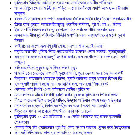
কুমিল্লায় বিজিবির অভিযানে প্রায় ৭৫ লাখ টাকার ভারতীয় শাড়ি জব্দ
মাদক নির্মূলে খেলার মাঠই বড় শক্তি – সোনারগাঁওয়ে এমপি আজহারুল ইসলাম
মান্নান
রাজধানীতে আরও ৫০ স্পটে স্বয়ংক্রিয় ট্রাফিক লাইট চালুর নির্দেশ প্রধানমন্ত্রীর
তীব্র তাপপ্রবাহে আলজেরিয়াজুড়ে শতাধিক দাবানল, প্রাণ গেল ১১ জনের
ইরানে পানি বিশুদ্ধকরণ কেন্দ্রে হামলা, ২০ গ্রামের পানি সরবরাহ বন্ধ
কক্সবাজার সীমান্ত পরিদর্শনে বিজিবি মহাপরিচালক, বন্যাদুর্গতদের মাঝে ত্রাণ
বিতরণ
ফাইনালের আগে আত্মবিশ্বাসী মেসি, দলগত শক্তিতেই ভরসা
বন্যার ক্ষয়ক্ষতি পুষিয়ে নিতে প্রয়োজনীয় উদ্যোগ নেবে সরকার: স্বরাষ্ট্রমন্ত্রী
সব দেশের সঙ্গে ভারসাম্যপূর্ণ সম্পর্ক বজায় রেখে এগোতে চায় বাংলাদেশ: মির্জা
ফখরুল
বালিয়াডাঙ্গীতে পুকূরে ডুবে শিশুর করুণ মৃত্যু
পাহাড়ি ঢলে বেড়েছে কাপ্তাই হ্রদের পানি, খুলে দেওয়া হলো ১৬ জলকপাট
বিশ্বকাপ ফাইনালে থাকছেন ট্রাম্প, চ্যাম্পিয়নদের জন্য থাকছে বিশেষ রিং
২০ জুলাই প্রকাশ হচ্ছে না এসএসসির ফল, জানালো শিক্ষা বোর্ড
কোলের সেই শিশুই এখন ফাইনালে মেসির প্রতিপক্ষ
সোনারগাঁওয়ে মাদক বিরোধী র‌্যালী করায় যুবককে কুপিয়ে ও পিটিয়ে জখম
নিহত ফায়ার সার্ভিসের ডুবুরি সাদিক, উদ্ধার অভিযান শেষে মরদেহ উদ্ধার
সোনারগাঁওয়ে জুলাই বিপ্লবের শহীদদের স্মরণে স্মরণ সভা অনুষ্ঠিত
উত্তরায় সড়ক অবরোধে শিক্ষার্থীরা, বন্ধ যান চলাচল
কুমিল্লায় র‍্যাব-১১ এর অভিযানে ১০০ কেজি গাঁজাসহ দুই মাদক ব্যবসায়ী
গ্রেফতার
সোনারগাঁয়ে দুই চেয়ারম্যান প্রার্থীর একই স্থানে সভাকে কেন্দ্র করে উত্তেজনা
আদমজী ইপিজেডে কাপড়ের গোডাউনে ভয়াবহ আগুন