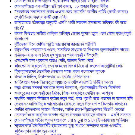
সোনারগাঁওয়ে শিক্ষার্থীদের মাঝে ফলজ গাছের চারা ও ছাতা বিতরণ ​
সোনারগাঁওয়ে এক কাঁঠাল দুই মণ ওজন, ১০ হাজার টাকায় বিক্রি
“সরকারের সমালোচনা করার এখনো সময় আসেনি”-জাতীয় পার্টির (কাজী জাফর)
প্রেসিডিয়াম সদস্য কাজী মোঃ নাহিদ
জামায়াতের গঠনতন্ত্র অনুযায়ী এমপি গাজী নজরুল ইসলামের ভবিষ্যৎ কী হতে
পারে?
বায়লা ফিউচার সামিটে বৈশ্বিক বাণিজ্য মেলার সুযোগ তুলে ধরল মেসে ফ্রাঙ্কফুর্ট
বাংলাদেশ
বৃষ্টিভেজা দিনে মেসির প্রতি ভালোবাসা জানালেন পরীমণি
রাষ্ট্রপতির পদত্যাগের গুঞ্জন, সামাজিক মাধ্যমে যা লিখলেন জুলকারনাইন সায়ের
মন্ত্রিসভায় রদবদল নিয়ে মুখ খুললেন প্রধানমন্ত্রীর উপদেষ্টা
এসএসসি ফল প্রকাশে আরও দেরি, জানাল শিক্ষা বোর্ড
কাঁদলেন না স্কালোনি, ড্রেসিংরুমের বিতর্ক নিয়ে যা বললেন আর্জেন্টিনা কোচ
ফ্রিল্যান্সারদের বৈদেশিক লেনদেন সহজ করল বাংলাদেশ ব্যাংক
উত্তাল দিল্লি, নিরাপত্তায় ১৬ মেট্রো স্টেশন বন্ধ
জাতিসংঘে সড়ক নিরাপত্তা প্যানেলের যৌথ-সভাপতি রবিউল আলম
বস্ত্র খাতের সমস্যা সমাধানে দ্রুত উদ্যোগ, প্রধানমন্ত্রীর বিশেষ নির্দেশনা
ওয়াংচুকের সঙ্গে মন্ত্রীদের বৈঠক, শিক্ষা সংস্কারে মোদীর বড় আশ্বাস
স্থানীয় সরকার নির্বাচনে কঠোর নতুন শর্ত, কারা প্রার্থী হতে পারবেন না জানাল ইসি
তেহরান-ওয়াশিংটনকে আলোচনায় ফেরাতে নতুন উদ্যোগ পাকিস্তান-কাতারের
মোদীর বাসভবনের সামনে বিক্ষোভ, আটক রাহুল-প্রিয়াঙ্কাসহ বিরোধী নেতারা
সোনারগাঁওকে আধুনিক জনপদ গড়তে উন্নয়ন অব্যাহত থাকবে – এমপি মান্নান
সোনারগাঁওয়ে অবৈধ গ্যাস সংযোগে চলা ৪ চুনা ও ১ ঢালাই কারখানায় অভিযান
স্ট্যামফোর্ড ইউনিভার্সিটি ছাত্রদলের যুগ্ম-সাধারণ সম্পাদক হলেন গুণবতীর
কৃতিসন্তান ফারাহ তুন নাহার