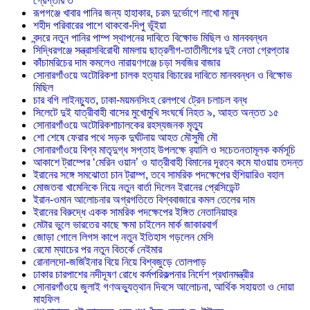
গ্রেপ্তার ৩
রূপগঞ্জে খাবার পানির জন্য হাহাকার, চরম দুর্ভোগে লাখো মানুষ
শহীদ পরিবারের পাশে থাকবো-দিপু ভূঁইয়া
বন্দরে নতুন পানির পাম্প স্থাপনের দাবিতে বিক্ষোভ মিছিল ও মানববন্ধন
সিদ্ধিরগঞ্জে সন্ত্রাসবিরোধী মামলায় ছাত্রলীগ-তাতীলীগের দুই নেতা গ্রেপ্তার ‎
কাঁচামরিচের দাম কমলেও নারায়ণগঞ্জে চড়া সবজির বাজার
সোনারগাঁওয়ে অটোরিকশা চালক হত্যার বিচারের দাবিতে মানববন্ধন ও বিক্ষোভ
মিছিল
চার বগি লাইনচ্যুত, ঢাকা-ময়মনসিংহ রেলপথে ট্রেন চলাচল বন্ধ
সিলেটে দুই যাত্রীবাহী বাসের মুখোমুখি সংঘর্ষে নিহত ৯, আহত অন্তত ১৫
সোনারগাঁওয়ে অটোরিকশাচালকের রহস্যজনক মৃত্যু
শো শেষে ফেরার পথে সড়ক দুর্ঘটনায় আহত মৌসুমী মৌ
সোনারগাঁওয়ে বিশ্ব মাতৃদুগ্ধ সপ্তাহ উপলক্ষে র‍্যালি ও সচেতনতামূলক কর্মসূচি
আকাশে ট্রাম্পের ‘মেরিন ওয়ান’ ও যাত্রীবাহী বিমানের দূরত্ব কমে যাওয়ায় তদন্ত
ইরানের সঙ্গে সমঝোতা চান ট্রাম্প, তবে সামরিক পদক্ষেপের হুঁশিয়ারিও বহাল
মোজতবা খামেনিকে নিয়ে নতুন বার্তা দিলেন ইরানের প্রেসিডেন্ট
ইরান-ওমান আলোচনার অগ্রগতিতে বিশ্ববাজারে কমল তেলের দাম
ইরানের বিরুদ্ধে একক সামরিক পদক্ষেপের ইঙ্গিত নেতানিয়াহুর
মেটার ভুলে ভারতের কাছে ক্ষমা চাইলেন মার্ক জাকারবার্গ
জোড়া গোলে লিগস কাপে নতুন ইতিহাস গড়লেন মেসি
রেমো ম্যাচের পর নতুন বিতর্কে নেইমার
রোনালদো-জর্জিইনার বিয়ে নিয়ে বিশ্বজুড়ে তোলপাড়
ঢাকার চারপাশের নদীদূষণ রোধে কর্মপরিকল্পনার নির্দেশ প্রধানমন্ত্রীর
সোনারগাঁওয়ে জুলাই গণঅভ্যুত্থান দিবসে আলোচনা, আর্থিক সহায়তা ও দোয়া
মাহফিল