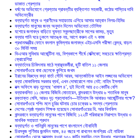
ডাকাত গ্রেপ্তার
ধর্ষণের অভিযোগে গ্রেপ্তার শ্রাবন্তীর ব্যক্তিগত সহকারী, কঠোর শাস্তির দাবি
অভিনেত্রীর
বন্যাদুর্গত মানুষ ও প্রাণীদের সহায়তায় এগিয়ে আসার আহ্বান নিলয়-হিমির
বন্যাদুর্গত মানুষের জন্য অনুদান দিলেন অভিনেতা তৌসিফ
যশোরে জলাবদ্ধ বাড়িতে ঘুমন্ত স্কুলছাত্রীকে সাপের কামড়, মৃত্যু
বন্যার পানি ঘরে ঢুকলে আতঙ্ক নয়, আগে করুন এই ৭ কাজ
প্রধানমন্ত্রীর ফোনে বদলাল কুমিল্লার জলাবদ্ধ এইচএসসি পরীক্ষা কেন্দ্র, বাড়ল
৩০ মিনিট সময়
ভিএআর সুবিধায় আর্জেন্টিনা নয়, বিশ্বকাপে শীর্ষে মেক্সিকো; সবচেয়ে ক্ষতিগ্রস্ত
ক্রোয়েশিয়া
বন্যার্তদের চিকিৎসায় মাঠে স্বাস্থ্যকর্মীরা, ছুটি বাতিল ১১ জেলায়
সোনারগাঁওয়ে বাবা ছেলেকে কুপিয়ে জখম
ইরানের বিরুদ্ধে কড়া বার্তা সৌদি আরব, আন্তর্জাতিক আইন লঙ্ঘনের অভিযোগ
বন্যা মোকাবিলায় সরকার ব্যর্থ, এখন দোষারোপে লাভ নেই: নাহিদ ইসলাম
বক্স অফিসে ঝড় তুলেছে ‘ধামাল ৪’, দুই দিনেই আয় ৫৩ কোটির বেশি
বন্যাকবলিত ১১ জেলায় বিজিবি মোতায়েন, বান্দরবানে উদ্ধার ৬ শতাধিক মানুষ
রক্তাক্ত মেসি, আরও দৃঢ় প্রত্যাবর্তন—ইতিহাস কি আবারও আর্জেন্টিনার পক্ষে?
সোনারগাঁওয়ে শপিং মলে চুরির ঘটনায় চোর চক্রের ৯ সদস্য গ্রেপ্তার
দেশের শ্রেষ্ঠ প্রধান শিক্ষক হয়েছেন সোনারগাঁওয়ের বি. আর বিলকিস
বান্দরবানে বন্যাদুর্গত মানুষের পাশে বিজিবি: ১২২টি পরিবারকে নিরাপদে উদ্ধার ও
মানবিক সহায়তা প্রদান
বন্যাদুর্গত ও পানিবন্দি মানুষের পাশে বাংলাদেশ নৌবাহিনী
চিরসবুজ পূর্ণিমার জন্মদিন আজ, ৪৫ বছরে পা রাখলেন জনপ্রিয় এই নায়িকা
সোনারগাঁও থেকে আত্মসাৎ হওয়া ৭৫০ কার্টন সয়াবিন তেল উদ্ধার, প্রতারক ট্রাক