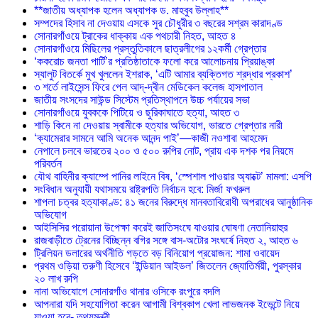
**জাতীয় অধ্যাপক হলেন অধ্যাপক ড. মাহবুব উল্লাহ**
সম্পদের হিসাব না দেওয়ায় এসকে সুর চৌধুরীর ৩ বছরের সশ্রম কারাদণ্ড
সোনারগাঁওয়ে ট্রাকের ধাক্কায় এক পথচারী নিহত, আহত ৪
সোনারগাঁওয়ে মিছিলের প্রস্তুতিকালে ছাত্রলীগের ১২কর্মী গ্রেপ্তার
‘ককরোচ জনতা পার্টি’র প্রতিষ্ঠাতাকে ফলো করে আলোচনায় প্রিয়াঙ্কা
স্যালুট বিতর্কে মুখ খুললেন ইশরাক, ‘এটি আমার ব্যক্তিগত শ্রদ্ধার প্রকাশ’
৩ শর্তে লাইসেন্স ফিরে পেল আদ্-দ্বীন মেডিকেল কলেজ হাসপাতাল
জাতীয় সংসদের সাউন্ড সিস্টেম প্রতিস্থাপনে উচ্চ পর্যায়ের সভা
সোনারগাঁওয়ে যুবককে পিটিয়ে ও ছুরিকাঘাতে হত্যা, আহত ৩
শাড়ি কিনে না দেওয়ায় স্বামীকে হত্যার অভিযোগ, ভারতে গ্রেপ্তার নারী
‘ক্যামেরার সামনে আমি অনেক আনন্দ পাই’—কাজী নওশাবা আহমেদ
নেপালে চলবে ভারতের ২০০ ও ৫০০ রুপির নোট, প্রায় এক দশক পর নিয়মে
পরিবর্তন
যৌথ বাহিনীর ক্যাম্পে পানির লাইনে বিষ, ‘স্পেশাল পাওয়ার অ্যাক্টে’ মামলা: এসপি
সংবিধান অনুযায়ী যথাসময়ে রাষ্ট্রপতি নির্বাচন হবে: মির্জা ফখরুল
শাপলা চত্বর হত্যাকাণ্ড: ৪১ জনের বিরুদ্ধে মানবতাবিরোধী অপরাধের আনুষ্ঠানিক
অভিযোগ
আইসিসির পরোয়ানা উপেক্ষা করেই জাতিসংঘে যাওয়ার ঘোষণা নেতানিয়াহুর
রাজবাড়ীতে ট্রেনের বিচ্ছিন্ন বগির সঙ্গে বাস-অটোর সংঘর্ষে নিহত ২, আহত ৬
ট্রিলিয়ন ডলারের অর্থনীতি গড়তে বড় বিনিয়োগ প্রয়োজন: শামা ওবায়েদ
প্রথম ওড়িয়া তরুণী হিসেবে ‘ইন্ডিয়ান আইডল’ জিতলেন জ্যোতির্ময়ী, পুরস্কার
২০ লাখ রুপি
নানা অভিযোগে সোনারগাঁও থানার ওসিকে রংপুরে বদলি
আপনারা যদি সহযোগিতা করেন আগামী বিশ্বকাপ খেলা লাভজনক ইভেন্টে নিয়ে
যাওয়া হবে- তথ্যমন্ত্রী