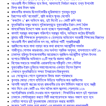
আওয়ামী লীগ নিষিদ্ধ হবে কিনা, আদালতই নির্ধারণ করবে: তথ্য উপদেষ্টা
বিশ্ব বাবা দিবস আজ
রাজধানীর বাড্ডায় ছিনতাইকারীর ছুরিকাঘাতে গৃহবধূর মৃত্যু
ট্রাম্পের দাবি ‘বানোয়াট’, পাল্টা জবাবে ক্ষুব্ধ মেলোনি
‘ককটেল ২’ বক্স অফিসে ঝড়, দুই দিনেই ৫০ কোটি রুপি আয়
যুদ্ধবিরতির ভঙ্গুর আবহে সুইজারল্যান্ডে যুক্তরাষ্ট্র-ইরান মেগা বৈঠক
মালয়েশিয়ার উদ্দেশে আজ রওনা হচ্ছেন প্রধানমন্ত্রী, এরপর চীন সফর
কালাই স্বাস্থ্য কমপ্লেক্স পরিদর্শনে স্বাস্থ্য সচিব, অনিয়মে কঠোর হুঁশিয়ারি
মান্দায় নারী শিক্ষককে কুপ্রস্তাব ও হেনস্তার অভিযোগ সহকারী শিক্ষকের বিরুদ্ধে
আওয়ামী লীগ রাজনৈতিক দল নয়, মাফিয়া পার্টি: স্বরাষ্ট্রমন্ত্রী
ব্রাজিলের জয়ে মাথা ন্যাড়া করে কথা রাখলেন আর্জেন্টিনা সমর্থক
গাজীপুরে পোশাক কারখানায় ফের অর্ধশত শ্রমিক অসুস্থ, হাসপাতালে ভর্তি ১৯
ঢাকাস্থ হরিপুর উপজেলাবাসীর আয়োজনে ব্রাজিল-আর্জেন্টিনা ফুটবল উৎসব
যশোরে বিজিবির অভিযানে ৩১টি স্বর্ণের বারসহ আটক ২
বিশ্বের সবচেয়ে সময়নিষ্ঠ এয়ারলাইনের স্বীকৃতি পেল সৌদিয়া
যুক্তরাষ্ট্র-ইরান চুক্তির সমালোচকদের একহাত নিলেন ট্রাম্প
লেবাননে যুদ্ধবিরতিতে সম্মত ইসরায়েল-হিজবুল্লাহ
৬৪ সেকেন্ডের গোলে তুরস্ককে বিদায় করল প্যারাগুয়ে
কুনহার জোড়া গোলে হাইতিকে উড়িয়ে স্বস্তির জয় ব্রাজিলের
আগামী আড়াই বছরের মধ্যে রাজধানীর চার বাস টার্মিনাল সরানো হবে: মন্ত্রী
সাত দিনে এক কোটি ৬৯ লাখ অবৈধ জাল জব্দসহ গ্রেপ্তার ১২৯
‎অস্ট্রেলিয়ায় চাকরি দেওয়ার নামে প্রতারণা : সিআইডির জালে দুই প্রতারক
ঢাকাকে পোস্টারমুক্ত করতে সিটি করপোরেশনকে আরও সজাগ হতে হবে
লোহিত সাগরে দুই যুদ্ধজাহাজ মোতায়েন করছে জার্মানি
সংসদে ‘আই হ্যাভ অ্যা প্লান’-এর ব্যাখ্যায় যা বললেন প্রধানমন্ত্রী