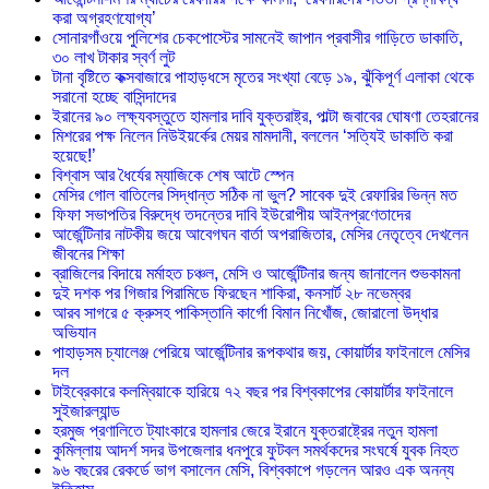
করা অগ্রহণযোগ্য’
সোনারগাঁওয়ে পুলিশের চেকপোস্টের সামনেই জাপান প্রবাসীর গাড়িতে ডাকাতি,
৩০ লাখ টাকার স্বর্ণ লুট
টানা বৃষ্টিতে কক্সবাজারে পাহাড়ধসে মৃতের সংখ্যা বেড়ে ১৯, ঝুঁকিপূর্ণ এলাকা থেকে
সরানো হচ্ছে বাসিন্দাদের
ইরানের ৯০ লক্ষ্যবস্তুতে হামলার দাবি যুক্তরাষ্ট্র, পাল্টা জবাবের ঘোষণা তেহরানের
মিশরের পক্ষ নিলেন নিউইয়র্কের মেয়র মামদানী, বললেন ‘সত্যিই ডাকাতি করা
হয়েছে!’
বিশ্বাস আর ধৈর্যের ম্যাজিকে শেষ আটে স্পেন
মেসির গোল বাতিলের সিদ্ধান্ত সঠিক না ভুল? সাবেক দুই রেফারির ভিন্ন মত
ফিফা সভাপতির বিরুদ্ধে তদন্তের দাবি ইউরোপীয় আইনপ্রণেতাদের
আর্জেন্টিনার নাটকীয় জয়ে আবেগঘন বার্তা অপরাজিতার, মেসির নেতৃত্বে দেখলেন
জীবনের শিক্ষা
ব্রাজিলের বিদায়ে মর্মাহত চঞ্চল, মেসি ও আর্জেন্টিনার জন্য জানালেন শুভকামনা
দুই দশক পর গিজার পিরামিডে ফিরছেন শাকিরা, কনসার্ট ২৮ নভেম্বর
আরব সাগরে ৫ ক্রুসহ পাকিস্তানি কার্গো বিমান নিখোঁজ, জোরালো উদ্ধার
অভিযান
পাহাড়সম চ্যালেঞ্জ পেরিয়ে আর্জেন্টিনার রূপকথার জয়, কোয়ার্টার ফাইনালে মেসির
দল
টাইব্রেকারে কলম্বিয়াকে হারিয়ে ৭২ বছর পর বিশ্বকাপের কোয়ার্টার ফাইনালে
সুইজারল্যান্ড
হরমুজ প্রণালিতে ট্যাংকারে হামলার জেরে ইরানে যুক্তরাষ্ট্রের নতুন হামলা
কুমিল্লায় আদর্শ সদর উপজেলার ধনপুরে ফুটবল সমর্থকদের সংঘর্ষে যুবক নিহত
৯৬ বছরের রেকর্ডে ভাগ বসালেন মেসি, বিশ্বকাপে গড়লেন আরও এক অনন্য