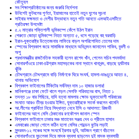
কৌতূহল
সব শিক্ষাপ্রতিষ্ঠানের জন্য জরুরি নির্দেশনা
উনিশেই ফুটবলের পূর্ণতা, ইয়ামালের হাতেই নতুন যুগের সূচনা
সাইবার সক্ষমতা ও দেশীয় উদ্ভাবনে নতুন গতি আনতে এমআইএসটিতে
প্রতিরক্ষা উপদেষ্টা
৫.২ মাত্রার শক্তিশালী ভূমিকম্পে কেঁপে উঠল ইরান
পেরুতে জোড়া ভূমিকম্পে নিহত অন্তত ৫, ধসে পড়েছে বহু ঘরবাড়ি
ইরান-যুক্তরাষ্ট্র উত্তেজনায় লাফিয়ে বাড়ল অপরিশোধিত তেলের দাম
স্পেনের বিশ্বকাপ জয়ে সামাজিক মাধ্যমে অভিনন্দন জানালেন শাকিব, বুবলী ও
অপু
প্রধানমন্ত্রীর রাজনৈতিক সহকারী হলেন রাশেদ খাঁন, পেলেন সচিব পদমর্যাদা
সোনারগাঁওয়ে ঢাকা-চট্টগ্রাম মহাসড়কের নানা স্থানে খানাখন্দ, বাড়ছে দুর্ঘটনার
ঝুঁকি
চৌদ্দগ্রামে চৌদ্দগ্রামে বাড়ি নির্মাণকে ঘিরে সংঘর্ষ, হামলা-ভাঙচুরে আহত ৪,
থানায় অভিযোগ
বিশ্বকাপ ফাইনালের টিকিটের সর্বনিম্ন দাম ১০ হাজার ডলার!
মানিকগঞ্জে চাকা ফেটে খালে পড়ল সেলফি পরিবহনের বাস, নিহত ১
তদন্ত ১৮ বার পিছিয়ে, হাদি হত্যা মামলায় ক্ষোভ ভুক্তভোগী পরিবারের
সংঘাত আরও তীব্র হওয়ার ইঙ্গিত, যুক্তরাষ্ট্রকে সতর্ক করলেন খামেনি
আ.লীগের প্রার্থিতা নিয়ে সিদ্ধান্ত নেবে ইসি ও আদালত: রিজভী
ফাইনালের আগে মেসি ঠেকানোর রণকৌশল জানাল স্পেন
বিশ্বকাপ ফাইনালে ঢাকার মঞ্চ মাতাবেন সঞ্জয় দেব ও প্রীতম হাসান
এমবাপ্পের জোড়া গোলে কঠিন হলো মেসির গোল্ডেন বুটের লড়াই
সুন্দরবন-১২ লঞ্চের সঙ্গে সংঘর্ষে ট্রলার ডুবি, আটজন প্রাণে বাঁচলেন
সোনারগাঁওয়ে মুচলেকা দিয়ে মাদক ব্যবসা ছাড়লেন দুই মাদক ব্যবসায়ী