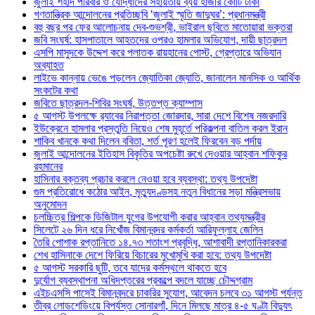
জুলাই শহীদ পরিবার ও যোদ্ধাদের সহায়তায় ব্যয় হাজার কোটি টাকা
গণতান্ত্রিক আন্দোলনের প্রতিচ্ছবি ‘জুলাই স্মৃতি জাদুঘর’: প্রধানমন্ত্রী
বহু বছর পর ফের আলোচনায় দেব-শুভশ্রী, ভাইরাল ছবিতে মাতোয়ারা ভক্তরা
জবি সংঘর্ষ: হাসপাতালে আহতদের ওপরও হামলার অভিযোগ, দায়ী ছাত্রদল
এসপি মাসুদকে উদ্দেশ করে পলাতক রায়হানের পোস্ট, গ্রেপ্তারে অভিযান
অব্যাহত
লাইভে কান্নায় ভেঙে পড়লেন জ্যোতিকা জ্যোতি, জানালেন মানসিক ও আর্থিক
সংকটের কথা
জবিতে ছাত্রদল-শিবির সংঘর্ষ, উত্তপ্ত ক্যাম্পাস
৫ আগস্ট উপলক্ষে র‌্যাবের নিরাপত্তা জোরদার, সারা দেশে বিশেষ নজরদারি
ইউক্রেনে হামলার প্রস্তুতি নিয়েও শেষ মুহূর্তে পরিকল্পনা বাতিল করল ইরান
শাকিব খানকে কথা দিলেন ববিতা, শর্ত পূরণ হলেই ফিরবেন বড় পর্দায়
জুলাই আন্দোলনের ইতিহাস বিকৃতির অপচেষ্টা রুখে দেওয়ার আহ্বান শফিকুর
রহমানের
হাসিনার বক্তব্য প্রচার করলে নেওয়া হবে ব্যবস্থা: তথ্য উপদেষ্টা
গুম প্রতিরোধে কঠোর আইন, মৃত্যুদণ্ডসহ নতুন বিধানের সড়া মন্ত্রিসভায়
অনুমোদন
চলচ্চিত্র শিল্পকে ডিজিটাল যুগের উপযোগী করার আহ্বান তথ্যমন্ত্রীর
সিলেটে ২৬ দিন ধরে নিখোঁজ বিমানবন্দর কর্মকর্তা আরিফুল্লাহ জেলিন
তৈরি পোশাক রপ্তানিতে ১৪.৭৩ শতাংশ প্রবৃদ্ধি, আশাবাদী রপ্তানিকারকরা
শেখ হাসিনাকে দেশে ফিরিয়ে বিচারের মুখোমুখি করা হবে: তথ্য উপদেষ্টা
৫ আগস্ট সরকারি ছুটি, তবে যাদের কর্মস্থলে থাকতে হবে
দুর্যোগ ব্যবস্থাপনা অধিদপ্তরের প্রকল্পে বদলে যাচ্ছে চৌদ্দগ্রাম
এইচএসসি পাসেই বিমানবন্দরে চাকরির সুযোগ, আবেদন চলবে ৩১ আগস্ট পর্যন্ত
তীব্র লোডশেডিংয়ে বিপর্যস্ত সোনারগাঁ, দিনে মিলছে মাত্র ৪-৫ ঘণ্টা বিদ্যুৎ