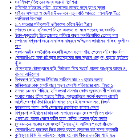
সব শিক্ষাপ্রতিষ্ঠানের জন্য জরুরি নির্দেশনা
উনিশেই ফুটবলের পূর্ণতা, ইয়ামালের হাতেই নতুন যুগের সূচনা
সাইবার সক্ষমতা ও দেশীয় উদ্ভাবনে নতুন গতি আনতে এমআইএসটিতে
প্রতিরক্ষা উপদেষ্টা
৫.২ মাত্রার শক্তিশালী ভূমিকম্পে কেঁপে উঠল ইরান
পেরুতে জোড়া ভূমিকম্পে নিহত অন্তত ৫, ধসে পড়েছে বহু ঘরবাড়ি
ইরান-যুক্তরাষ্ট্র উত্তেজনায় লাফিয়ে বাড়ল অপরিশোধিত তেলের দাম
স্পেনের বিশ্বকাপ জয়ে সামাজিক মাধ্যমে অভিনন্দন জানালেন শাকিব, বুবলী ও
অপু
প্রধানমন্ত্রীর রাজনৈতিক সহকারী হলেন রাশেদ খাঁন, পেলেন সচিব পদমর্যাদা
সোনারগাঁওয়ে ঢাকা-চট্টগ্রাম মহাসড়কের নানা স্থানে খানাখন্দ, বাড়ছে দুর্ঘটনার
ঝুঁকি
চৌদ্দগ্রামে চৌদ্দগ্রামে বাড়ি নির্মাণকে ঘিরে সংঘর্ষ, হামলা-ভাঙচুরে আহত ৪,
থানায় অভিযোগ
বিশ্বকাপ ফাইনালের টিকিটের সর্বনিম্ন দাম ১০ হাজার ডলার!
মানিকগঞ্জে চাকা ফেটে খালে পড়ল সেলফি পরিবহনের বাস, নিহত ১
তদন্ত ১৮ বার পিছিয়ে, হাদি হত্যা মামলায় ক্ষোভ ভুক্তভোগী পরিবারের
সংঘাত আরও তীব্র হওয়ার ইঙ্গিত, যুক্তরাষ্ট্রকে সতর্ক করলেন খামেনি
আ.লীগের প্রার্থিতা নিয়ে সিদ্ধান্ত নেবে ইসি ও আদালত: রিজভী
ফাইনালের আগে মেসি ঠেকানোর রণকৌশল জানাল স্পেন
বিশ্বকাপ ফাইনালে ঢাকার মঞ্চ মাতাবেন সঞ্জয় দেব ও প্রীতম হাসান
এমবাপ্পের জোড়া গোলে কঠিন হলো মেসির গোল্ডেন বুটের লড়াই
সুন্দরবন-১২ লঞ্চের সঙ্গে সংঘর্ষে ট্রলার ডুবি, আটজন প্রাণে বাঁচলেন
সোনারগাঁওয়ে মুচলেকা দিয়ে মাদক ব্যবসা ছাড়লেন দুই মাদক ব্যবসায়ী
কুমিল্লায় বিজিবির অভিযানে প্রায় ৭৫ লাখ টাকার ভারতীয় শাড়ি জব্দ