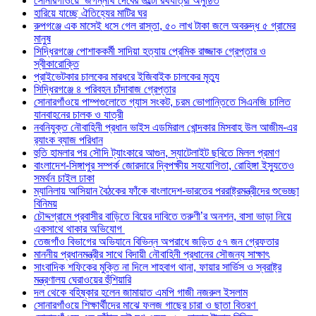
সোনারগাঁওয়ে জগন্নাথ দেবের উল্টো রথযাত্রা অনুষ্ঠিত
হারিয়ে যাচ্ছে ঐতিহ্যের মাটির ঘর
রুপগঞ্জে এক মাসেই ধসে গেল রাস্তা, ৫০ লাখ টাকা জলে অবরুদ্ধ ৫ গ্রামের
মানুষ
সিদ্ধিরগঞ্জে পোশাককর্মী সাদিয়া হত্যায় প্রেমিক রাজ্জাক গ্রেপ্তার ও
স্বীকারোক্তি
প্রাইভেটকার চালকের মারধরে ইজিবাইক চালকের মৃত্যু
সিদ্ধিরগঞ্জে ৪ পরিবহন চাঁদাবাজ গ্রেপ্তার
সোনারগাঁওয়ে পাম্পগুলোতে গ্যাস সংকট, চরম ভোগান্তিতে সিএনজি চালিত
যানবাহনের চালক ও যাত্রী
নবনিযুক্ত নৌবাহিনী প্রধান ভাইস এডমিরাল খোন্দকার মিসবাহ উল আজীম-এর
র‍্যাংক ব্যাজ পরিধান
হুতি হামলার পর সৌদি ট্যাংকারে আগুন, স্যাটেলাইট ছবিতে মিলল প্রমাণ
বাংলাদেশ-সিঙ্গাপুর সম্পর্ক জোরদারে দ্বিপক্ষীয় সহযোগিতা, রোহিঙ্গা ইস্যুতেও
সমর্থন চাইল ঢাকা
ম্যানিলায় আসিয়ান বৈঠকের ফাঁকে বাংলাদেশ-ভারতের পররাষ্ট্রমন্ত্রীদের শুভেচ্ছা
বিনিময়
চৌদ্দগ্রামে প্রবাসীর বাড়িতে বিয়ের দাবিতে তরুণী’র অনশন, বাসা ভাড়া নিয়ে
একসাথে থাকার অভিযোগ
তেজগাঁও বিভাগের অভিযানে বিভিন্ন অপরাধে জড়িত ৫৭ জন গ্রেফতার
মাননীয় প্রধানমন্ত্রীর সাথে বিদায়ী নৌবাহিনী প্রধানের সৌজন্য সাক্ষাৎ
সাংবাদিক শফিকের মুক্তি না দিলে শাহবাগ থানা, ফায়ার সার্ভিস ও স্বরাষ্ট্র
মন্ত্রণালয় ঘেরাওয়ের হুঁশিয়ারি
দল থেকে বহিষ্কার হলেন জামায়াত এমপি গাজী নজরুল ইসলাম
সোনারগাঁওয়ে শিক্ষার্থীদের মাঝে ফলজ গাছের চারা ও ছাতা বিতরণ ​