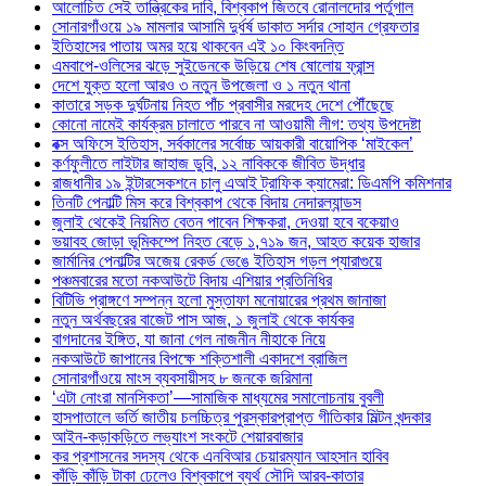
আলোচিত সেই তান্ত্রিকের দাবি, বিশ্বকাপ জিতবে রোনালদোর পর্তুগাল
সোনারগাঁওয়ে ১৯ মামলার আসামি দুর্ধর্ষ ডাকাত সর্দার সোহান গ্রেফতার
ইতিহাসের পাতায় অমর হয়ে থাকবেন এই ১০ কিংবদন্তি
এমবাপে-ওলিসের ঝড়ে সুইডেনকে উড়িয়ে শেষ ষোলোয় ফ্রান্স
দেশে যুক্ত হলো আরও ৩ নতুন উপজেলা ও ১ নতুন থানা
কাতারে সড়ক দুর্ঘটনায় নিহত পাঁচ প্রবাসীর মরদেহ দেশে পৌঁছেছে
কোনো নামেই কার্যক্রম চালাতে পারবে না আওয়ামী লীগ: তথ্য উপদেষ্টা
বক্স অফিসে ইতিহাস, সর্বকালের সর্বোচ্চ আয়কারী বায়োপিক ‘মাইকেল’
কর্ণফুলীতে লাইটার জাহাজ ডুবি, ১২ নাবিককে জীবিত উদ্ধার
রাজধানীর ১৯ ইন্টারসেকশনে চালু এআই ট্রাফিক ক্যামেরা: ডিএমপি কমিশনার
তিনটি পেনাল্টি মিস করে বিশ্বকাপ থেকে বিদায় নেদারল্যান্ডস
জুলাই থেকেই নিয়মিত বেতন পাবেন শিক্ষকরা, দেওয়া হবে বকেয়াও
ভয়াবহ জোড়া ভূমিকম্পে নিহত বেড়ে ১,৭১৯ জন, আহত কয়েক হাজার
জার্মানির পেনাল্টির অজেয় রেকর্ড ভেঙে ইতিহাস গড়ল প্যারাগুয়ে
পঞ্চমবারের মতো নকআউটে বিদায় এশিয়ার প্রতিনিধির
বিটিভি প্রাঙ্গণে সম্পন্ন হলো মুস্তাফা মনোয়ারের প্রথম জানাজা
নতুন অর্থবছরের বাজেট পাস আজ, ১ জুলাই থেকে কার্যকর
বাগদানের ইঙ্গিত, যা জানা গেল নাজনীন নীহাকে নিয়ে
নকআউটে জাপানের বিপক্ষে শক্তিশালী একাদশে ব্রাজিল
সোনারগাঁওয়ে মাংস ব্যবসায়ীসহ ৮ জনকে জরিমানা
‘এটা নোংরা মানসিকতা’—সামাজিক মাধ্যমের সমালোচনায় বুবলী
হাসপাতালে ভর্তি জাতীয় চলচ্চিত্র পুরস্কারপ্রাপ্ত গীতিকার মিল্টন খন্দকার
আইন-কড়াকড়িতে লভ্যাংশ সংকটে শেয়ারবাজার
কর প্রশাসনের সদস্য থেকে এনবিআর চেয়ারম্যান আহসান হাবিব
কাঁড়ি কাঁড়ি টাকা ঢেলেও বিশ্বকাপে ব্যর্থ সৌদি আরব-কাতার