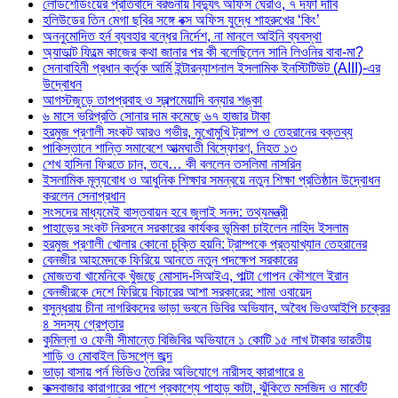
লোডশেডিংয়ের প্রতিবাদে বরগুনায় বিদ্যুৎ অফিস ঘেরাও, ৭ দফা দাবি
হলিউডের তিন মেগা ছবির সঙ্গে বক্স অফিস যুদ্ধে শাহরুখের ‘কিং’
অননুমোদিত হর্ন ব্যবহার বন্ধের নির্দেশ, না মানলে আইনি ব্যবস্থা
অ্যাডাল্ট ফিল্মে কাজের কথা জানার পর কী বলেছিলেন সানি লিওনির বাবা-মা?
সেনাবাহিনী প্রধান কর্তৃক আর্মি ইন্টারন্যাশনাল ইসলামিক ইনস্টিটিউট (AIII)-এর
উদ্বোধন
আগস্টজুড়ে তাপপ্রবাহ ও স্বল্পমেয়াদি বন্যার শঙ্কা
৬ মাসে ভরিপ্রতি সোনার দাম কমেছে ৬৭ হাজার টাকা
হরমুজ প্রণালী সংকট আরও গভীর, মুখোমুখি ট্রাম্প ও তেহরানের বক্তব্য
পাকিস্তানে শান্তি সমাবেশে আত্মঘাতী বিস্ফোরণ, নিহত ১৩
শেখ হাসিনা ফিরতে চান, তবে… কী বললেন তসলিমা নাসরিন
ইসলামিক মূল্যবোধ ও আধুনিক শিক্ষার সমন্বয়ে নতুন শিক্ষা প্রতিষ্ঠান উদ্বোধন
করলেন সেনাপ্রধান
সংসদের মাধ্যমেই বাস্তবায়ন হবে জুলাই সনদ: তথ্যমন্ত্রী
পাহাড়ের সংকট নিরসনে সরকারের কার্যকর ভূমিকা চাইলেন নাহিদ ইসলাম
হরমুজ প্রণালী খোলার কোনো চুক্তি হয়নি: ট্রাম্পকে প্রত্যাখ্যান তেহরানের
বেনজীর আহমেদকে ফিরিয়ে আনতে নতুন পদক্ষেপ সরকারের
মোজতবা খামেনিকে খুঁজছে মোসাদ-সিআইএ, পাল্টা গোপন কৌশলে ইরান
বেনজীরকে দেশে ফিরিয়ে বিচারের আশা সরকারের: শামা ওবায়েদ
বসুন্ধরায় চীনা নাগরিকদের ভাড়া ভবনে ডিবির অভিযান, অবৈধ ভিওআইপি চক্রের
৪ সদস্য গ্রেপ্তার
কুমিল্লা ও ফেনী সীমান্তে বিজিবির অভিযানে ১ কোটি ১৫ লাখ টাকার ভারতীয়
শাড়ি ও মোবাইল ডিসপ্লে জব্দ
ভাড়া বাসায় পর্ন ভিডিও তৈরির অভিযোগে নারীসহ কারাগারে ৪
কক্সবাজার কারাগারের পাশে প্রকাশ্যে পাহাড় কাটা, ঝুঁকিতে মসজিদ ও মার্কেট