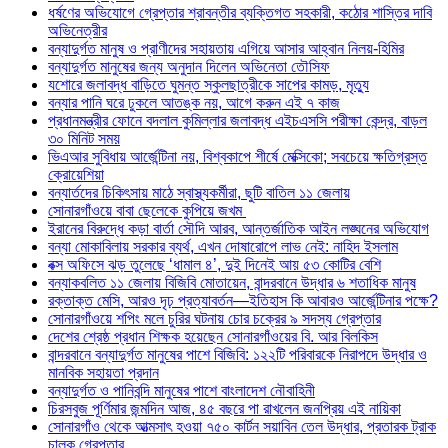
ধর্ষণের অভিযোগে গ্রেপ্তার শ্রাবন্তীর ব্যক্তিগত সহকারী, কঠোর শাস্তির দাবি
অভিনেত্রীর
বন্যাদুর্গত মানুষ ও প্রাণীদের সহায়তায় এগিয়ে আসার আহ্বান নিলয়-হিমির
বন্যাদুর্গত মানুষের জন্য অনুদান দিলেন অভিনেতা তৌসিফ
যশোরে জলাবদ্ধ বাড়িতে ঘুমন্ত স্কুলছাত্রীকে সাপের কামড়, মৃত্যু
বন্যার পানি ঘরে ঢুকলে আতঙ্ক নয়, আগে করুন এই ৭ কাজ
প্রধানমন্ত্রীর ফোনে বদলাল কুমিল্লার জলাবদ্ধ এইচএসসি পরীক্ষা কেন্দ্র, বাড়ল
৩০ মিনিট সময়
ভিএআর সুবিধায় আর্জেন্টিনা নয়, বিশ্বকাপে শীর্ষে মেক্সিকো; সবচেয়ে ক্ষতিগ্রস্ত
ক্রোয়েশিয়া
বন্যার্তদের চিকিৎসায় মাঠে স্বাস্থ্যকর্মীরা, ছুটি বাতিল ১১ জেলায়
সোনারগাঁওয়ে বাবা ছেলেকে কুপিয়ে জখম
ইরানের বিরুদ্ধে কড়া বার্তা সৌদি আরব, আন্তর্জাতিক আইন লঙ্ঘনের অভিযোগ
বন্যা মোকাবিলায় সরকার ব্যর্থ, এখন দোষারোপে লাভ নেই: নাহিদ ইসলাম
বক্স অফিসে ঝড় তুলেছে ‘ধামাল ৪’, দুই দিনেই আয় ৫৩ কোটির বেশি
বন্যাকবলিত ১১ জেলায় বিজিবি মোতায়েন, বান্দরবানে উদ্ধার ৬ শতাধিক মানুষ
রক্তাক্ত মেসি, আরও দৃঢ় প্রত্যাবর্তন—ইতিহাস কি আবারও আর্জেন্টিনার পক্ষে?
সোনারগাঁওয়ে শপিং মলে চুরির ঘটনায় চোর চক্রের ৯ সদস্য গ্রেপ্তার
দেশের শ্রেষ্ঠ প্রধান শিক্ষক হয়েছেন সোনারগাঁওয়ের বি. আর বিলকিস
বান্দরবানে বন্যাদুর্গত মানুষের পাশে বিজিবি: ১২২টি পরিবারকে নিরাপদে উদ্ধার ও
মানবিক সহায়তা প্রদান
বন্যাদুর্গত ও পানিবন্দি মানুষের পাশে বাংলাদেশ নৌবাহিনী
চিরসবুজ পূর্ণিমার জন্মদিন আজ, ৪৫ বছরে পা রাখলেন জনপ্রিয় এই নায়িকা
সোনারগাঁও থেকে আত্মসাৎ হওয়া ৭৫০ কার্টন সয়াবিন তেল উদ্ধার, প্রতারক ট্রাক
চালক গ্রেপ্তার