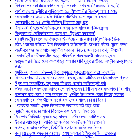
আর্জেন্টিনার জয় নিয়ে রেফারিং বিতর্ক, ফিফায় অভিযোগ মিসরের
বিশ্বকাপের কোয়ার্টার ফাইনাল সূচি প্রকাশ, শেষ আটে জমজমাট লড়াই
অর্থ পাচার ও দুর্নীতির অভিযোগে ১০ শিল্পগোষ্ঠীর বিরুদ্ধে মামলা হচ্ছে
সোনারগাঁওয়ে ২৬৩ কেজি নিষিদ্ধ পলিথিন ব্যাগ জব্দ, জরিমানা
সোনারগাঁওয়ে ২৫ কেজি নিষিদ্ধ পিরানহা মাছ জব্দ
টানা ভারী বৃষ্টিতে অনির্দিষ্টকালের জন্য বন্ধ সাজেক পর্যটনকেন্দ্র
বিশ্বকাপের সেমিফাইনালে নতুন বল ‘ট্রিওন্ডা ফাইনাল’
স্বরাষ্ট্রমন্ত্রীর সঙ্গে জাতিসংঘের জঁ-পিয়েরে লাক্রোয়ার দ্বিপাক্ষিক বৈঠক
হঠাৎ গ্রামের বাড়িতে তিন কিংবদন্তি অভিনেত্রী, যশোরে ববিতা-সুচন্দা-চম্পা
অক্টোবরে শুরু হতে পারে স্থানীয় সরকার নির্বাচন, জানালেন তথ্য উপদেষ্টা
সেনাবাহিনীর গ্রীষ্মকালীন মহড়া পরিদর্শনে প্রধানমন্ত্রী তারেক রহমান
হরমুজ প্রণালিতে ফের ক্ষেপণাস্ত্র হামলার দাবি যুক্তরাষ্ট্রের, অস্বীকার-ব্যাখ্যায়
ইরান
হুমকি নয়, সম্মান চাই—চুক্তি ইস্যুতে যুক্তরাষ্ট্রকে বার্তা আরাঘচির
বিদায়ের পরও থামছে না রোনালদো বিতর্ক, কোচ মার্টিনেজের সিদ্ধান্তে প্রশ্ন
প্রিয় দল আর্জেন্টিনা, তবু আজ মিশরের পক্ষেই অভিনেত্রী বর্ষা
পলির অর্থের প্রভাবের অভিযোগে মুখ খুললেন শিল্পী সমিতির সভাপতি শিবা শানু
বঙ্গোপসাগরে তেল-গ্যাস অনুসন্ধান, দেশীয় উৎপাদনে জোর দিচ্ছে সরকার
সোনারগাঁওয়ে শিক্ষার্থীদের মাঝে ২০ হাজার গাছের চারা বিতরণ
প্লেব্যাক সম্রাট এন্ড্রু কিশোরকে হারানোর ষষ্ঠ বছর আজ
ন্যাটো সম্মেলনের আগে কিয়েভে রুশ হামলা, নিহত ১১
ট্রাম্পের ডিজিটাল মুদ্রায় বড় ধাক্কা, ক্ষতি ৩৮০ কোটি ডলার
ইকরার আত্মহত্যা : অভিনেতা জাহের আলভীর জামিন মেলেনি
কাঠগড়ায় আনচেলত্তি, ফিনিশিং ব্যর্থতায় ব্রাজিলের বিদায়
কান্নায় ভেঙে পড়লেন নেইমার, শেষ ম্যাচের ইঙ্গিত ব্রাজিল তারকার