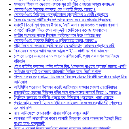
সম্পদের হিসাব না দেওয়ায় এসকে সুর চৌধুরীর ৩ বছরের সশ্রম কারাদণ্ড
সোনারগাঁওয়ে ট্রাকের ধাক্কায় এক পথচারী নিহত, আহত ৪
সোনারগাঁওয়ে মিছিলের প্রস্তুতিকালে ছাত্রলীগের ১২কর্মী গ্রেপ্তার
‘ককরোচ জনতা পার্টি’র প্রতিষ্ঠাতাকে ফলো করে আলোচনায় প্রিয়াঙ্কা
স্যালুট বিতর্কে মুখ খুললেন ইশরাক, ‘এটি আমার ব্যক্তিগত শ্রদ্ধার প্রকাশ’
৩ শর্তে লাইসেন্স ফিরে পেল আদ্-দ্বীন মেডিকেল কলেজ হাসপাতাল
জাতীয় সংসদের সাউন্ড সিস্টেম প্রতিস্থাপনে উচ্চ পর্যায়ের সভা
সোনারগাঁওয়ে যুবককে পিটিয়ে ও ছুরিকাঘাতে হত্যা, আহত ৩
শাড়ি কিনে না দেওয়ায় স্বামীকে হত্যার অভিযোগ, ভারতে গ্রেপ্তার নারী
‘ক্যামেরার সামনে আমি অনেক আনন্দ পাই’—কাজী নওশাবা আহমেদ
নেপালে চলবে ভারতের ২০০ ও ৫০০ রুপির নোট, প্রায় এক দশক পর নিয়মে
পরিবর্তন
যৌথ বাহিনীর ক্যাম্পে পানির লাইনে বিষ, ‘স্পেশাল পাওয়ার অ্যাক্টে’ মামলা: এসপি
সংবিধান অনুযায়ী যথাসময়ে রাষ্ট্রপতি নির্বাচন হবে: মির্জা ফখরুল
শাপলা চত্বর হত্যাকাণ্ড: ৪১ জনের বিরুদ্ধে মানবতাবিরোধী অপরাধের আনুষ্ঠানিক
অভিযোগ
আইসিসির পরোয়ানা উপেক্ষা করেই জাতিসংঘে যাওয়ার ঘোষণা নেতানিয়াহুর
রাজবাড়ীতে ট্রেনের বিচ্ছিন্ন বগির সঙ্গে বাস-অটোর সংঘর্ষে নিহত ২, আহত ৬
ট্রিলিয়ন ডলারের অর্থনীতি গড়তে বড় বিনিয়োগ প্রয়োজন: শামা ওবায়েদ
প্রথম ওড়িয়া তরুণী হিসেবে ‘ইন্ডিয়ান আইডল’ জিতলেন জ্যোতির্ময়ী, পুরস্কার
২০ লাখ রুপি
নানা অভিযোগে সোনারগাঁও থানার ওসিকে রংপুরে বদলি
আপনারা যদি সহযোগিতা করেন আগামী বিশ্বকাপ খেলা লাভজনক ইভেন্টে নিয়ে
যাওয়া হবে- তথ্যমন্ত্রী
জিয়া ও খালেদা জিয়ার সমাধিতে শ্রদ্ধা জানালেন ভারপ্রাপ্ত রাষ্ট্রপতি