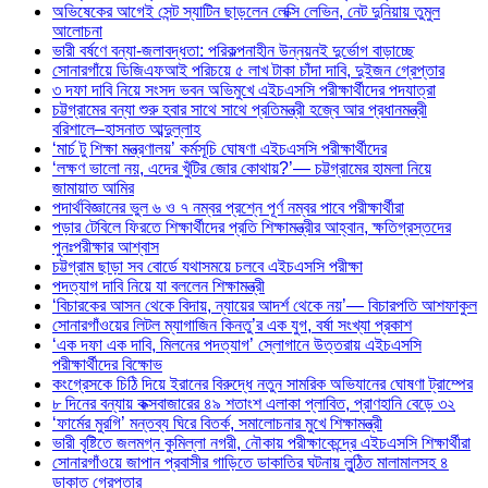
অভিষেকের আগেই সেন্ট স্যাটিন ছাড়লেন লেক্সি লেভিন, নেট দুনিয়ায় তুমুল
আলোচনা
ভারী বর্ষণে বন্যা-জলাবদ্ধতা: পরিকল্পনাহীন উন্নয়নই দুর্ভোগ বাড়াচ্ছে
সোনারগাঁয়ে ডিজিএফআই পরিচয়ে ৫ লাখ টাকা চাঁদা দাবি, দুইজন গ্রেপ্তার
৩ দফা দাবি নিয়ে সংসদ ভবন অভিমুখে এইচএসসি পরীক্ষার্থীদের পদযাত্রা
চট্টগ্রামের বন্যা শুরু হবার সাথে সাথে প্রতিমন্ত্রী হজ্বে আর প্রধানমন্ত্রী
বরিশালে–হাসনাত আব্দুল্লাহ
‘মার্চ টু শিক্ষা মন্ত্রণালয়’ কর্মসূচি ঘোষণা এইচএসসি পরীক্ষার্থীদের
‘লক্ষণ ভালো নয়, এদের খুঁটির জোর কোথায়?’— চট্টগ্রামের হামলা নিয়ে
জামায়াত আমির
পদার্থবিজ্ঞানের ভুল ৬ ও ৭ নম্বর প্রশ্নে পূর্ণ নম্বর পাবে পরীক্ষার্থীরা
পড়ার টেবিলে ফিরতে শিক্ষার্থীদের প্রতি শিক্ষামন্ত্রীর আহ্বান, ক্ষতিগ্রস্তদের
পুনঃপরীক্ষার আশ্বাস
চট্টগ্রাম ছাড়া সব বোর্ডে যথাসময়ে চলবে এইচএসসি পরীক্ষা
পদত্যাগ দাবি নিয়ে যা বললেন শিক্ষামন্ত্রী
‘বিচারকের আসন থেকে বিদায়, ন্যায়ের আদর্শ থেকে নয়’— বিচারপতি আশফাকুল
সোনারগাঁওয়ের লিটল ম্যাগাজিন কিনতু’র এক যুগ, বর্ষা সংখ্যা প্রকাশ
‘এক দফা এক দাবি, মিলনের পদত্যাগ’ স্লোগানে উত্তরায় এইচএসসি
পরীক্ষার্থীদের বিক্ষোভ
কংগ্রেসকে চিঠি দিয়ে ইরানের বিরুদ্ধে নতুন সামরিক অভিযানের ঘোষণা ট্রাম্পের
৮ দিনের বন্যায় কক্সবাজারের ৪৯ শতাংশ এলাকা প্লাবিত, প্রাণহানি বেড়ে ৩২
‘ফার্মের মুরগি’ মন্তব্য ঘিরে বিতর্ক, সমালোচনার মুখে শিক্ষামন্ত্রী
ভারী বৃষ্টিতে জলমগ্ন কুমিল্লা নগরী, নৌকায় পরীক্ষাকেন্দ্রে এইচএসসি শিক্ষার্থীরা
সোনারগাঁওয়ে জাপান প্রবাসীর গাড়িতে ডাকাতির ঘটনায় লুন্ঠিত মালামালসহ ৪
ডাকাত গ্রেপ্তার