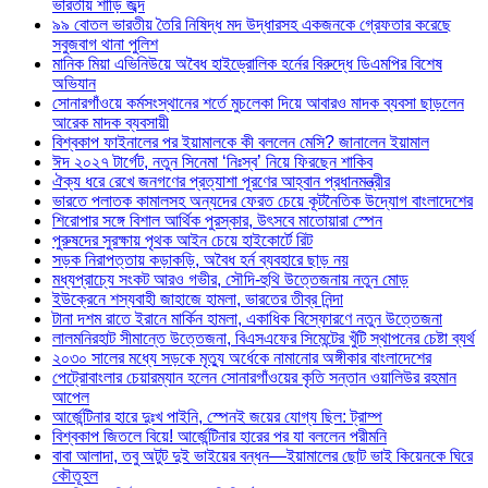
ভারতীয় শাড়ি জব্দ
৯৯ বোতল ভারতীয় তৈরি নিষিদ্ধ মদ উদ্ধারসহ একজনকে গ্রেফতার করেছে
সবুজবাগ থানা পুলিশ
মানিক মিয়া এভিনিউয়ে অবৈধ হাইড্রোলিক হর্নের বিরুদ্ধে ডিএমপির বিশেষ
অভিযান
সোনারগাঁওয়ে কর্মসংস্থানের শর্তে মুচলেকা দিয়ে আবারও মাদক ব্যবসা ছাড়লেন
আরেক মাদক ব্যবসায়ী
বিশ্বকাপ ফাইনালের পর ইয়ামালকে কী বললেন মেসি? জানালেন ইয়ামাল
ঈদ ২০২৭ টার্গেট, নতুন সিনেমা ‘নিঃস্ব’ নিয়ে ফিরছেন শাকিব
ঐক্য ধরে রেখে জনগণের প্রত্যাশা পূরণের আহ্বান প্রধানমন্ত্রীর
ভারতে পলাতক কামালসহ অন্যদের ফেরত চেয়ে কূটনৈতিক উদ্যোগ বাংলাদেশের
শিরোপার সঙ্গে বিশাল আর্থিক পুরস্কার, উৎসবে মাতোয়ারা স্পেন
পুরুষদের সুরক্ষায় পৃথক আইন চেয়ে হাইকোর্টে রিট
সড়ক নিরাপত্তায় কড়াকড়ি, অবৈধ হর্ন ব্যবহারে ছাড় নয়
মধ্যপ্রাচ্যে সংকট আরও গভীর, সৌদি-হুথি উত্তেজনায় নতুন মোড়
ইউক্রেনে শস্যবাহী জাহাজে হামলা, ভারতের তীব্র নিন্দা
টানা দশম রাতে ইরানে মার্কিন হামলা, একাধিক বিস্ফোরণে নতুন উত্তেজনা
লালমনিরহাট সীমান্তে উত্তেজনা, বিএসএফের সিমেন্টের খুঁটি স্থাপনের চেষ্টা ব্যর্থ
২০৩০ সালের মধ্যে সড়কে মৃত্যু অর্ধেকে নামানোর অঙ্গীকার বাংলাদেশের
পেট্রোবাংলার চেয়ারম্যান হলেন সোনারগাঁওয়ের কৃতি সন্তান ওয়ালিউর রহমান
আপেল
আর্জেন্টিনার হারে দুঃখ পাইনি, স্পেনই জয়ের যোগ্য ছিল: ট্রাম্প
বিশ্বকাপ জিতলে বিয়ে! আর্জেন্টিনার হারের পর যা বললেন পরীমনি
বাবা আলাদা, তবু অটুট দুই ভাইয়ের বন্ধন—ইয়ামালের ছোট ভাই কিয়েনকে ঘিরে
কৌতূহল