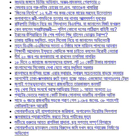
বগুড়ার জঙ্গলে ডিবির অভিযান, অস্ত্র-মাদকসহ গ্রেপ্তার ৩
মেঘনার চরে গরু-মহিষ চোরের তাণ্ডব, আতঙ্কে খামারিরা
‘জিনের নির্দেশে’ ১২ ঘণ্টা পর কবর থেকে মায়ের মরদেহ উত্তোলন
কলাবাগানে স্ত্রী-শাশুড়িকে হত্যার পর থানায় আত্মসমর্পণ যুবকের
রাষ্ট্রপতি নির্বাচন নিয়ে বড় সিদ্ধান্ত বিএনপির, যা জানালেন মির্জা ফখরুল
কেন বললেন স্বরাষ্ট্রমন্ত্রী— পুলিশ কোনো দলের লাঠিয়াল বাহিনী নয়?
ইরানের হুঁশিয়ারিতে কি শেষ পর্যন্ত পিছু হটলেন ডোনাল্ড ট্রাম্প?
ঢাকায় হাজির মধুমিতা, নতুন সিনেমা নিয়ে যা জানালেন অভিনেত্রী
নতুন ডিএজি-এএজিদের সততা ও নিষ্ঠার সঙ্গে দায়িত্ব পালনের আহ্বান
শিক্ষার্থী আন্দোলন ইস্যুতে মোদিকে ক্ষমা চাইতে বললেন বিরোধী নেতারা
দীর্ঘ ২০ বছর পর কলকাতায় পা রাখলেন তসলিমা নাসরিন
১৮ দিনে ৩ জাহাজে জলদস্যুদের হামলা, লুট ১০ কোটি টাকার মালামাল
বাংলাদেশের সিনেমায় দেখা যেতে পারে মধুমিতা সরকার
রান্নাঘরে জনপ্রিয় হচ্ছে এয়ার ফ্রায়ার, স্বাস্থ্য সচেতনতায় বাড়ছে ব্যবহার
আগস্টেই ঢাকা-কক্সবাজার রুটে যুক্ত হচ্ছে আরও একজোড়া আন্তঃনগর ট্রেন
জুলাই গণঅভ্যুত্থান স্মরণে রাজধানীতে তারকাবহুল কনসার্ট
লুডু খেলা নিয়ে সংঘর্ষে ব্রাহ্মণবাড়িয়ায় নিহত ১, আহত অন্তত ২০
প্যান্টের ভেতরে লুকানো কোটি টাকার সোনাসহ ভারতীয় নাগরিক আটক
সাড়ে ৬ বছরে রাজধানীর সড়কে প্রাণ গেল ১,৩৮৪ জনের, ৩৮ শতাংশই
মোটরসাইকেল আরোহী
সোনারগাঁওয়ে দুই হাসপাতালকে জরিমানা, অপারেশন থিয়েটার সিলগালা
কক্সবাজারে প্যারাসেইলিং করতে গিয়ে পর্যটকের মৃত্যু
শুটিংয়ে গুরুতর আহত রাশমিকা মান্দানা, ছয় সপ্তাহ সম্পূর্ণ বিশ্রামে
সোনারগাঁওয়ে ছাত্রদল নেতার বিরুদ্ধে জমি দখল করে গ্যারেজ নির্মাণের
অভিযোগ