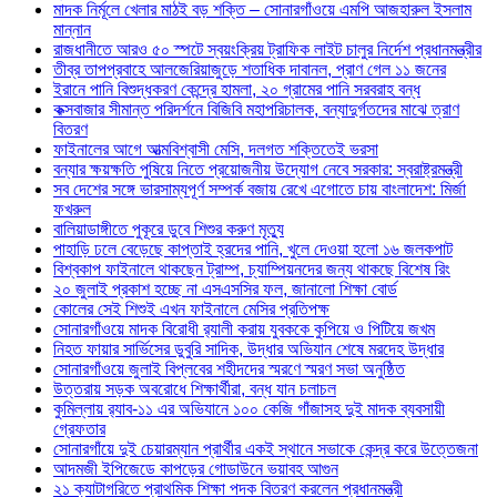
মাদক নির্মূলে খেলার মাঠই বড় শক্তি – সোনারগাঁওয়ে এমপি আজহারুল ইসলাম
মান্নান
রাজধানীতে আরও ৫০ স্পটে স্বয়ংক্রিয় ট্রাফিক লাইট চালুর নির্দেশ প্রধানমন্ত্রীর
তীব্র তাপপ্রবাহে আলজেরিয়াজুড়ে শতাধিক দাবানল, প্রাণ গেল ১১ জনের
ইরানে পানি বিশুদ্ধকরণ কেন্দ্রে হামলা, ২০ গ্রামের পানি সরবরাহ বন্ধ
কক্সবাজার সীমান্ত পরিদর্শনে বিজিবি মহাপরিচালক, বন্যাদুর্গতদের মাঝে ত্রাণ
বিতরণ
ফাইনালের আগে আত্মবিশ্বাসী মেসি, দলগত শক্তিতেই ভরসা
বন্যার ক্ষয়ক্ষতি পুষিয়ে নিতে প্রয়োজনীয় উদ্যোগ নেবে সরকার: স্বরাষ্ট্রমন্ত্রী
সব দেশের সঙ্গে ভারসাম্যপূর্ণ সম্পর্ক বজায় রেখে এগোতে চায় বাংলাদেশ: মির্জা
ফখরুল
বালিয়াডাঙ্গীতে পুকূরে ডুবে শিশুর করুণ মৃত্যু
পাহাড়ি ঢলে বেড়েছে কাপ্তাই হ্রদের পানি, খুলে দেওয়া হলো ১৬ জলকপাট
বিশ্বকাপ ফাইনালে থাকছেন ট্রাম্প, চ্যাম্পিয়নদের জন্য থাকছে বিশেষ রিং
২০ জুলাই প্রকাশ হচ্ছে না এসএসসির ফল, জানালো শিক্ষা বোর্ড
কোলের সেই শিশুই এখন ফাইনালে মেসির প্রতিপক্ষ
সোনারগাঁওয়ে মাদক বিরোধী র‌্যালী করায় যুবককে কুপিয়ে ও পিটিয়ে জখম
নিহত ফায়ার সার্ভিসের ডুবুরি সাদিক, উদ্ধার অভিযান শেষে মরদেহ উদ্ধার
সোনারগাঁওয়ে জুলাই বিপ্লবের শহীদদের স্মরণে স্মরণ সভা অনুষ্ঠিত
উত্তরায় সড়ক অবরোধে শিক্ষার্থীরা, বন্ধ যান চলাচল
কুমিল্লায় র‍্যাব-১১ এর অভিযানে ১০০ কেজি গাঁজাসহ দুই মাদক ব্যবসায়ী
গ্রেফতার
সোনারগাঁয়ে দুই চেয়ারম্যান প্রার্থীর একই স্থানে সভাকে কেন্দ্র করে উত্তেজনা
আদমজী ইপিজেডে কাপড়ের গোডাউনে ভয়াবহ আগুন
২১ ক্যাটাগরিতে প্রাথমিক শিক্ষা পদক বিতরণ করলেন প্রধানমন্ত্রী