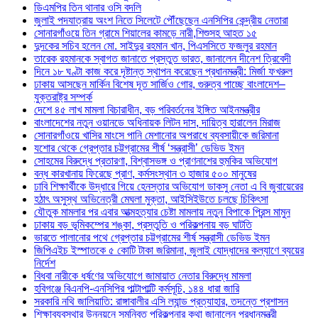
ডিএমপির তিন থানার ওসি বদলি
জুলাই পদযাত্রায় অংশ নিতে সিলেটে পৌঁছেছেন এনসিপির কেন্দ্রীয় নেতারা
সোনারগাঁওয়ে তিন গ্রামে শিয়ালের কামড়ে নারী,শিশুসহ আহত ১৫
দুদকের সচিব হলেন মো. সাইদুর রহমান খান, পিএসসিতে ফজলুর রহমান
তারেক রহমানকে স্বাগত জানাতে প্রস্তুত ভারত, জানালেন দীনেশ ত্রিবেদী
দিনে ১৮ ঘণ্টা কাজ করে দৃষ্টান্ত স্থাপন করেছেন প্রধানমন্ত্রী: মির্জা ফখরুল
ঢাকায় আসছেন মার্কিন বিশেষ দূত সার্জিও গোর, গুরুত্ব পাচ্ছে বাংলাদেশ–
যুক্তরাষ্ট্র সম্পর্ক
দেশে ৪৫ লাখ মামলা বিচারাধীন, বড় পরিবর্তনের ইঙ্গিত আইনমন্ত্রীর
বাংলাদেশের নতুন ওয়ানডে অধিনায়ক লিটন দাস, দায়িত্ব হারালেন মিরাজ
সোনারগাঁওয়ে খাসির মাংসে পানি মেশানোর অপরাধে ব্যবসায়ীকে জরিমানা
যশোর থেকে গ্রেপ্তার চট্টগ্রামের শীর্ষ ‘সন্ত্রাসী’ ডেভিড ইমন
সোহমের বিরুদ্ধে প্রতারণা, বিশ্বাসভঙ্গ ও প্রাণনাশের হুমকির অভিযোগ
বন্ধ কারখানায় ফিরেছে প্রাণ, কর্মসংস্থান ৩ হাজার ৫০০ মানুষের
ঢাবি শিক্ষার্থীকে উদ্ধারে গিয়ে হেনস্তার অভিযোগ ডাকসু নেতা এ বি জুবায়েরের
হঠাৎ অসুস্থ অভিনেত্রী মেঘলা মুক্তা, আইসিইউতে চলছে চিকিৎসা
যৌতুক মামলার পর এবার আত্মহত্যার চেষ্টা মামলায় নতুন বিপাকে প্রিন্স মামুন
ঢাকায় বড় ভূমিকম্পের শঙ্কা, প্রস্তুতি ও পরিকল্পনায় বড় ঘাটতি
ভারতে পালানোর পথে গ্রেপ্তার চট্টগ্রামের শীর্ষ সন্ত্রাসী ডেভিড ইমন
জিপিএইচ ইস্পাতকে ৫ কোটি টাকা জরিমানা, জুলাই যোদ্ধাদের কল্যাণে ব্যয়ের
নির্দেশ
বিধবা নারীকে ধর্ষণের অভিযোগে জামায়াত নেতার বিরুদ্ধে মামলা
হবিগঞ্জে বিএনপি-এনসিপির পাল্টাপাল্টি কর্মসূচি, ১৪৪ ধারা জারি
সরকারি নথি জালিয়াতি: রাঙ্গাবালীর এসি ল্যান্ড প্রত্যাহার, তদন্তে প্রশাসন
শিক্ষাব্যবস্থার উন্নয়নে সমন্বিত পরিকল্পনার কথা জানালেন প্রধানমন্ত্রী