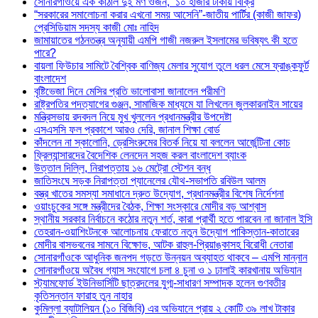
সোনারগাঁওয়ে এক কাঁঠাল দুই মণ ওজন, ১০ হাজার টাকায় বিক্রি
“সরকারের সমালোচনা করার এখনো সময় আসেনি”-জাতীয় পার্টির (কাজী জাফর)
প্রেসিডিয়াম সদস্য কাজী মোঃ নাহিদ
জামায়াতের গঠনতন্ত্র অনুযায়ী এমপি গাজী নজরুল ইসলামের ভবিষ্যৎ কী হতে
পারে?
বায়লা ফিউচার সামিটে বৈশ্বিক বাণিজ্য মেলার সুযোগ তুলে ধরল মেসে ফ্রাঙ্কফুর্ট
বাংলাদেশ
বৃষ্টিভেজা দিনে মেসির প্রতি ভালোবাসা জানালেন পরীমণি
রাষ্ট্রপতির পদত্যাগের গুঞ্জন, সামাজিক মাধ্যমে যা লিখলেন জুলকারনাইন সায়ের
মন্ত্রিসভায় রদবদল নিয়ে মুখ খুললেন প্রধানমন্ত্রীর উপদেষ্টা
এসএসসি ফল প্রকাশে আরও দেরি, জানাল শিক্ষা বোর্ড
কাঁদলেন না স্কালোনি, ড্রেসিংরুমের বিতর্ক নিয়ে যা বললেন আর্জেন্টিনা কোচ
ফ্রিল্যান্সারদের বৈদেশিক লেনদেন সহজ করল বাংলাদেশ ব্যাংক
উত্তাল দিল্লি, নিরাপত্তায় ১৬ মেট্রো স্টেশন বন্ধ
জাতিসংঘে সড়ক নিরাপত্তা প্যানেলের যৌথ-সভাপতি রবিউল আলম
বস্ত্র খাতের সমস্যা সমাধানে দ্রুত উদ্যোগ, প্রধানমন্ত্রীর বিশেষ নির্দেশনা
ওয়াংচুকের সঙ্গে মন্ত্রীদের বৈঠক, শিক্ষা সংস্কারে মোদীর বড় আশ্বাস
স্থানীয় সরকার নির্বাচনে কঠোর নতুন শর্ত, কারা প্রার্থী হতে পারবেন না জানাল ইসি
তেহরান-ওয়াশিংটনকে আলোচনায় ফেরাতে নতুন উদ্যোগ পাকিস্তান-কাতারের
মোদীর বাসভবনের সামনে বিক্ষোভ, আটক রাহুল-প্রিয়াঙ্কাসহ বিরোধী নেতারা
সোনারগাঁওকে আধুনিক জনপদ গড়তে উন্নয়ন অব্যাহত থাকবে – এমপি মান্নান
সোনারগাঁওয়ে অবৈধ গ্যাস সংযোগে চলা ৪ চুনা ও ১ ঢালাই কারখানায় অভিযান
স্ট্যামফোর্ড ইউনিভার্সিটি ছাত্রদলের যুগ্ম-সাধারণ সম্পাদক হলেন গুণবতীর
কৃতিসন্তান ফারাহ তুন নাহার
কুমিল্লা ব্যাটালিয়ন (১০ বিজিবি) এর অভিযানে প্রায় ২ কোটি ৩৯ লাখ টাকার