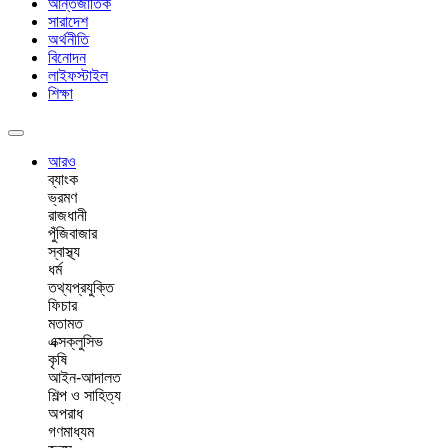
আন্তর্জাতিক
সারাদেশ
অর্থনীতি
বিনোদন
লাইফস্টাইল
শিক্ষা
আরও
ব্যাংক
ভ্রমণ
রাজধানী
পুঁজিবাজার
স্বাস্থ্য
ধর্ম
তথ্যপ্রযুক্তি
ফিচার
মতামত
এক্সক্লুসিভ
কৃষি
আইন-আদালত
শিল্প ও সাহিত্য
অপরাধ
গণমাধ্যম