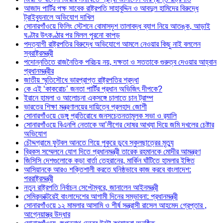
আজাদ পার্টির পক্ষ সাবেক রাষ্ট্রপতি সাহাবুদ্দিন ও আবদুল হামিদের বিরুদ্ধে
ট্রাইব্যুনালে অভিযোগ দাখিল
সোনারগাঁওয়ে ফিলিং স্টেশনে বোমাসদৃশ তালাবদ্ধ ব্যাগ নিয়ে আতঙ্ক, আড়াই
ঘণ্টার উৎকণ্ঠার পর মিলল পুরনো কাপড়
পদত্যাগী রাষ্ট্রপতির বিরুদ্ধে অভিযোগে আমলে নেওয়ার কিছু নাই বললেন
স্বরাষ্ট্রমন্ত্রী
পদোন্নতিতে রাজনৈতিক পরিচয় নয়, দক্ষতা ও সততাকে গুরুত্ব দেওয়ার আহ্বান
প্রধানমন্ত্রীর
জাতীয় স্মৃতিসৌধে ভারপ্রাপ্ত রাষ্ট্রপতির শ্রদ্ধা
কে এই ‘কাকরোচ’ জনতা পার্টির প্রধান অভিজিৎ দীপকে?
ইরানে হামলা ও আলোচনা একসঙ্গে চালাতে চান ট্রাম্প
ভারতের শিক্ষা মন্ত্রণালয়ের দায়িত্বে প্রলহাদ জোশী
সোনারগাঁওয়ে ডেঙ্গু প্রতিরোধে জনসচেতনতামূলক সভা ও র‍্যালি
সোনারগাঁওয়ে বিএনপি নেতাকে আ’লীগের দোষর আখ্যা দিয়ে জমি দখলের চেষ্টার
অভিযোগ
চৌদ্দগ্রামে ফুটবল আনতে গিয়ে পুকুরে ডুবে স্কুলছাত্রের মৃত্যু
ব্রিকস সম্মেলনে যোগ দিতে প্রধানমন্ত্রী তারেক রহমানকে মোদীর আমন্ত্রণ
জিসিসি দেশগুলোকে কড়া বার্তা তেহরানের, মার্কিন ঘাঁটিতে হামলার ইঙ্গিত
আসিয়ানকে আরও শক্তিশালী করতে ঘনিষ্ঠভাবে কাজ করবে বাংলাদেশ:
পররাষ্ট্রমন্ত্রী
নতুন রাষ্ট্রপতি নির্বাচন সেপ্টেম্বরে, জানালেন আইনমন্ত্রী
সেমিকন্ডাক্টরেই বাংলাদেশের আগামী দিনের সম্ভাবনা: প্রধানমন্ত্রী
সোনারগাঁওয়ে ১২ মামলার আসামি ও শীর্ষ সন্ত্রাসী রাসেল আহমেদ গ্রেপ্তার ,
আগ্নেয়াস্ত্র উদ্ধার