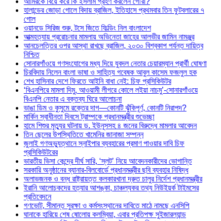
আমিরকে বিয়ে করে কি ইসলাম গ্রহণ করলেন গৌরী?
হালান্ডের জোড়া গোলে বিদায় ব্রাজিল, ইতিহাসে প্রথমবার তিন ফুটবলারের ৭
গোল
ওয়ানডে সিরিজ শুরু, টসে জিতে ফিল্ডিং নিল বাংলাদেশ
আত্মহত্যায় প্ররোচনার মামলায় অভিনেতা জাহের আলভীর জামিন নামঞ্জুর
আনচেলত্তির ওপর আস্থা রাখছে ব্রাজিল, ২০৩০ বিশ্বকাপ পর্যন্ত দায়িত্ব
নিশ্চিত
সোনারগাঁওয়ে গণসংযোগের মধ্য দিয়ে যুবদল নেতার চেয়ারম্যান প্রার্থী ঘোষণা
চিরবিদায় নিলেন বাংলা ভাষা ও সাহিত্য গবেষক আবুল কাসেম ফজলুল হক
শেখ হাসিনার দেশে ফিরতে আইনি বাধা নেই: চিফ প্রসিকিউটর
‘বিএনপিরে মামলা দিমু, আওয়ামী লীগরে কোলে লইয়া নাচমু’-সোনারগাঁওয়ে
বিএনপি নেতার এ বক্তব্য ঘিরে আলোচনা
ভাঙা ডিম ও কুসুমে রক্তের দাগ—কোনটি ঝুঁকিপূর্ণ, কোনটি নিরাপদ?
মার্কিন স্বাধীনতা দিবসে ট্রাম্পকে প্রধানমন্ত্রীর শুভেচ্ছা
হামে শিশুর মৃত্যুর ঘটনায় ড. ইউনূসসহ ৪ জনের বিরুদ্ধে মামলার আবেদন
তিন ছেলের উপস্থিতিতে খামেনির জানাজা সম্পন্ন
জুলাই গণঅভ্যুত্থানে স্নাইপার ব্যবহারের প্রমাণ পাওয়ার দাবি চিফ
প্রসিকিউটরের
ভারতীয় ভিসা কেন্দ্রে দীর্ঘ সারি, ‘স্লট’ নিয়ে আবেদনকারীদের ভোগান্তি
সরকারি অনুষ্ঠানের ব্যানার-বিলবোর্ডে প্রধানমন্ত্রীর ছবি ব্যবহার নিষিদ্ধ
অলাভজনক ও বন্ধ রাষ্ট্রায়ত্ত কলকারখানা দ্রুত চালুর নির্দেশ প্রধানমন্ত্রীর
ইরানি আলোচকদের হত্যার আশঙ্কা, চাঞ্চল্যকর তথ্য নিউইয়র্ক টাইমসের
প্রতিবেদনে
গণভোট, সীমান্ত সুরক্ষা ও কর্মসংস্থানের দাবিতে মাঠে নামছে এনসিপি
ঘানাকে হারিয়ে শেষ ষোলোয় কলম্বিয়া, এবার প্রতিপক্ষ সুইজারল্যান্ড