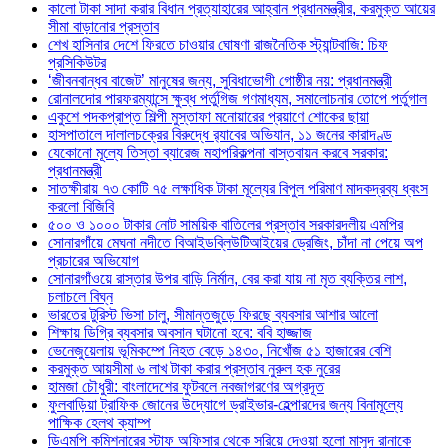
কালো টাকা সাদা করার বিধান প্রত্যাহারের আহ্বান প্রধানমন্ত্রীর, করমুক্ত আয়ের
সীমা বাড়ানোর প্রস্তাব
শেখ হাসিনার দেশে ফিরতে চাওয়ার ঘোষণা রাজনৈতিক স্ট্যান্টবাজি: চিফ
প্রসিকিউটর
‘জীবনবান্ধব বাজেট’ মানুষের জন্য, সুবিধাভোগী গোষ্ঠীর নয়: প্রধানমন্ত্রী
রোনালদোর পারফরম্যান্সে ক্ষুব্ধ পর্তুগিজ গণমাধ্যম, সমালোচনার তোপে পর্তুগাল
একুশে পদকপ্রাপ্ত শিল্পী মুস্তাফা মনোয়ারের প্রয়াণে শোকের ছায়া
হাসপাতালে দালালচক্রের বিরুদ্ধে র‍্যাবের অভিযান, ১১ জনের কারাদণ্ড
যেকোনো মূল্যে তিস্তা ব্যারেজ মহাপরিকল্পনা বাস্তবায়ন করবে সরকার:
প্রধানমন্ত্রী
সাতক্ষীরায় ৭৩ কোটি ৭৫ লক্ষাধিক টাকা মূল্যের বিপুল পরিমাণ মাদকদ্রব্য ধ্বংস
করলো বিজিবি
৫০০ ও ১০০০ টাকার নোট সাময়িক বাতিলের প্রস্তাব সরকারদলীয় এমপির
সোনারগাঁয়ে মেঘনা নদীতে বিআইডব্লিউটিআইয়ের ড্রেজিং, চাঁদা না পেয়ে অপ
প্রচারের অভিযোগ
সোনারগাঁওয়ে রাস্তার উপর বাড়ি নির্মান, বের করা যায় না মৃত ব্যক্তির লাশ,
চলাচলে বিঘ্ন
ভারতের টুরিস্ট ভিসা চালু, সীমান্তজুড়ে ফিরছে ব্যবসার আশার আলো
শিক্ষায় ডিগ্রি ব্যবসার অবসান ঘটানো হবে: ববি হাজ্জাজ
ভেনেজুয়েলায় ভূমিকম্পে নিহত বেড়ে ১৪৩০, নিখোঁজ ৫১ হাজারের বেশি
করমুক্ত আয়সীমা ৬ লাখ টাকা করার প্রস্তাব নুরুল হক নুরের
হামজা চৌধুরী: বাংলাদেশের ফুটবলে নবজাগরণের অগ্রদূত
ফুলবাড়িয়া ট্রাফিক জোনের উদ্যোগে ড্রাইভার-হেল্পারদের জন্য বিনামূল্যে
পাক্ষিক হেলথ ক্যাম্প
ডিএমপি কমিশনারের স্টাফ অফিসার থেকে সরিয়ে দেওয়া হলো মাসুদ রানাকে