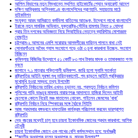
আপিল বিভাগের নতুন সিদ্ধান্তে স্থগিত হাইকোর্টের শ্যোন অ্যারেস্ট আদেশ
দক্ষিণ আফ্রিকায় অগ্নিকাণ্ডে বাংলাদেশিদের প্রাণহানি, সহায়তায় মাঠে
হাইকমিশন
সংযুক্ত আরব আমিরাতে কর্মভিসা বাতিলের আতঙ্ক, উদ্বেগে লাখো বাংলাদেশি
ইরাকে নতুন সামরিক অভিযান, যুক্তরাষ্ট্র-সৌদির হামলায় নিহত ৮ যোদ্ধা
প্রায় তিন দশকের অভিজ্ঞতা নিয়ে সিআইডির নেতৃত্বে ব্যারিস্টার মোশাররফ
হোছাইন
চট্টগ্রাম-২ আসনের এমপি সরোয়ার আলমগীরের দায়িত্ব পালনে বাধা নেই
সোনারগাঁওয়ে অবৈধ গ্যাস সংযোগে গড়ে ওঠা ৩ চুনা কারখানা উচ্ছেদ, সংযোগ
বিচ্ছিন্ন
কুমিল্লায় বিজিবির উদ্যোগে ৫১ কোটি ৮৩ লাখ টাকার মাদক ও তামাকজাত পণ্য
ধ্বংস
জাপানে ৭.১ মাত্রার শক্তিশালী ভূমিকম্প, জারি হলো সুনামি সতর্কতা
রাষ্ট্রপতির আইনি সুরক্ষা শুধু দায়িত্বকালেই, পদ ছাড়লে আইনি প্রক্রিয়ার
মুখোমুখি হওয়া সম্ভব: তথ্য উপদেষ্টা
রাষ্ট্রপতি নির্বাচনের তারিখ এখনও চূড়ান্ত নয়, প্রস্তুত নির্বাচন কমিশন
পুলিশের গাড়ি ভাঙচুর মামলায় নারায়ণগঞ্জ আদালতে হাজিরা দিলেন আইভী
ছেলেকে কোলে নিয়েই মঞ্চ মাতালেন নোবেল, গাইলেন জেমসের ‘বাবা’
রাষ্ট্রপতি নির্বাচন নিয়ে স্পিকারের সঙ্গে বৈঠকে সিইসি
আজ প্রথমবার বঙ্গভবনে দাফতরিক কার্যক্রম পরিচালনা করবেন ভারপ্রাপ্ত
রাষ্ট্রপতি
দেড় বছরের মধ্যেই চালু হবে চায়না ইকোনমিক জোনের প্রথম কারখানা: আশিক
চৌধুরী
চায়না ইকোনমিক জোনে এক লাখের বেশি কর্মসংস্থান হবে: অর্থমন্ত্রী
**জাতীয় অধ্যাপক হলেন অধ্যাপক ড. মাহবুব উল্লাহ**