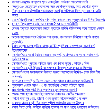
সালমান-সঞ্জয়ের বন্ধুত্বে মুগ্ধ নেটদুনিয়া, ভাইরাল আবেগঘন ছবি
মিরপুর-১০ মেট্রোরেল স্টেশনের নিচে বোমাসদৃশ বস্তু, ঘিরে রেখেছে পুলিশ
মিরপুরের পর ফার্মগেটেও বোমাতঙ্ক, মেট্রো স্টেশনের নিচে সন্দেহজনক চটের
বস্তা
হামাস নিরস্ত্রীকরণে সম্মতির দাবি, গাজা থেকে সেনা প্রত্যাহারের ইঙ্গিত ট্রাম্পের
২০২৭ বিশ্বকাপের ফাইনাল কোথায়? জানালো আইসিসি
কেশম ইস্যুতে উত্তেজনা চরমে, কুয়েতে মার্কিন ঘাঁটি লক্ষ্য করে ইরানের ড্রোন
হামলা
তারেক রহমানের সঙ্গে বৈঠকের পর সুখবর, বাংলাদেশে বিনিয়োগ যাচাই করবে
যুক্তরাষ্ট্র
ইরান যুদ্ধের চাপে ফুরিয়ে যাচ্ছে মার্কিন প্রতিরক্ষা ক্ষেপণাস্ত্র, সতর্কবার্তা
বিশ্লেষকদের
সোনারগাঁওয়ে আষাঢ়িয়াচর সেতুতে বড় গর্ত, ওয়াকওয়ে রাস্তার বেহাল দশা,
দুর্ঘটনার শঙ্কা
সোনারগাঁওয়ে পুকুরের পানিতে ডুবে এক শিশুর মৃত্যু , আহত ১ শিশু
সোনারগাঁওয়ে চুরি-ছিনতাই ও মাদকের বিরুদ্ধে মানববন্ধন ও বিক্ষোভ
সোনারগাঁওয়ের জলাবদ্ধতা নিরসনে দ্রুত পদক্ষেপের নির্দেশ– ঢাকা বিভাগীয়
কমিশনার
সন্তানকে সম্পত্তি দিলেও ভোগ-দখল থাকবে বাবা-মায়ের: আইনমন্ত্রী
যুক্তরাষ্ট্র থেকে আরও ২৩ বাংলাদেশিকে ফেরত পাঠানো হলো
এমবোলোর লাল কার্ড নিয়ে প্রথমবার মুখ খুললেন রেফারি
মেয়াদ শেষ হওয়ার আগেই ন্যাশনাল ব্যাংকের এমডির পদত্যাগ
‘আগে যারা ঘুষ খেত, তারাই এখন জুলাই আন্দোলনকারী’ : ফখরুল
অবসরে যাওয়ার দুই দিন আগে পুলিশ কর্মকর্তার মরদেহ উদ্ধার
খাবার দিতে দেরি, ভাবিকে কুপিয়ে হত্যার পর মাথা গাছে ঝুলানোর অভিযোগ