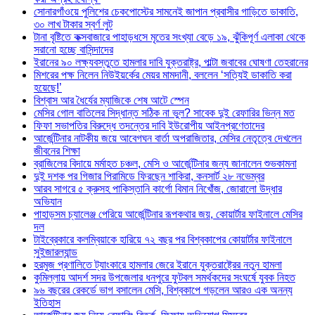
সোনারগাঁওয়ে পুলিশের চেকপোস্টের সামনেই জাপান প্রবাসীর গাড়িতে ডাকাতি,
৩০ লাখ টাকার স্বর্ণ লুট
টানা বৃষ্টিতে কক্সবাজারে পাহাড়ধসে মৃতের সংখ্যা বেড়ে ১৯, ঝুঁকিপূর্ণ এলাকা থেকে
সরানো হচ্ছে বাসিন্দাদের
ইরানের ৯০ লক্ষ্যবস্তুতে হামলার দাবি যুক্তরাষ্ট্র, পাল্টা জবাবের ঘোষণা তেহরানের
মিশরের পক্ষ নিলেন নিউইয়র্কের মেয়র মামদানী, বললেন ‘সত্যিই ডাকাতি করা
হয়েছে!’
বিশ্বাস আর ধৈর্যের ম্যাজিকে শেষ আটে স্পেন
মেসির গোল বাতিলের সিদ্ধান্ত সঠিক না ভুল? সাবেক দুই রেফারির ভিন্ন মত
ফিফা সভাপতির বিরুদ্ধে তদন্তের দাবি ইউরোপীয় আইনপ্রণেতাদের
আর্জেন্টিনার নাটকীয় জয়ে আবেগঘন বার্তা অপরাজিতার, মেসির নেতৃত্বে দেখলেন
জীবনের শিক্ষা
ব্রাজিলের বিদায়ে মর্মাহত চঞ্চল, মেসি ও আর্জেন্টিনার জন্য জানালেন শুভকামনা
দুই দশক পর গিজার পিরামিডে ফিরছেন শাকিরা, কনসার্ট ২৮ নভেম্বর
আরব সাগরে ৫ ক্রুসহ পাকিস্তানি কার্গো বিমান নিখোঁজ, জোরালো উদ্ধার
অভিযান
পাহাড়সম চ্যালেঞ্জ পেরিয়ে আর্জেন্টিনার রূপকথার জয়, কোয়ার্টার ফাইনালে মেসির
দল
টাইব্রেকারে কলম্বিয়াকে হারিয়ে ৭২ বছর পর বিশ্বকাপের কোয়ার্টার ফাইনালে
সুইজারল্যান্ড
হরমুজ প্রণালিতে ট্যাংকারে হামলার জেরে ইরানে যুক্তরাষ্ট্রের নতুন হামলা
কুমিল্লায় আদর্শ সদর উপজেলার ধনপুরে ফুটবল সমর্থকদের সংঘর্ষে যুবক নিহত
৯৬ বছরের রেকর্ডে ভাগ বসালেন মেসি, বিশ্বকাপে গড়লেন আরও এক অনন্য
ইতিহাস