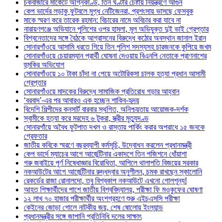
চকবাজারে মার্কেটে অগ্নিকাণ্ড, তিন ঘণ্টার চেষ্টায় নিয়ন্ত্রণে আগুন
কেপ ভার্দের লড়াকু ফুটবলে মুগ্ধ নেটিজেনরা, প্রশংসায় ভাসছে ফেসবুক
মাকে স্মরণ করে তারেক রহমান: বিচারের নামে অবিচার করা যাবে না
নারায়ণগঞ্জে অভিযানে পুলিশের ওপর হামলা, মূল অভিযুক্ত দুই ভাই গ্রেপ্তার
বিশ্বনেতাদের সঙ্গে বৈঠকে আগ্রাসনের বিরুদ্ধে কঠোর অবস্থান জানাল ইরান
সোনারগাঁওয়ে আসামি ধরতে গিয়ে তিন পুলিশ সদস্যসহ চারজনকে কুপিয়ে জখম
সোনারগাঁওয়ে চেয়ারম্যান প্রার্থী ঘোষনা দেওয়ায় বিএনপি নেতাকে প্রাণনাশের
হুমকির অভিযোগ
সোনারগাঁওয়ে ১০ টাকা চাঁদা না পেয়ে অটোরিকসা চালক হত্যা প্রধান আসামী
গ্রেপ্তার
সোনারগাঁওয়ে মাদকের বিরুদ্ধে সামাজিক প্রতিরোধ গড়ার আহ্বান
‘বরবাদ’-এর পর আবারও এক হচ্ছেন শাকিব-হৃদয়
বিদেশি শিল্পীদের কনসার্ট বারবার স্থগিত, অনিশ্চয়তায় আয়োজক-দর্শক
স্বামীকে হত্যা করে মরদেহ ৬ টুকরা, স্ত্রীর মৃত্যুদণ্ড
সোনারগাঁয়ে অবৈধ ফুটপাত দখল ও রাস্তায় পার্কিং করার অপরাধে ১৫ জনকে
গ্রেফতার
জাতীয় কবিকে স্মরণে বছরব্যাপী কর্মসূচি, উদ্বোধন করলেন প্রধানমন্ত্রী
কেপ ভার্দে ম্যাচের আগে আর্জেন্টিনার একাদশে তিন পজিশনে ধোঁয়াশা
গরু জবাইয়ে পূর্ণ নিষেধাজ্ঞার বিরোধিতা, আপিলে থালাপতি বিজয়ের সরকার
নকআউটের আগে আর্জেন্টিনার রুদ্ধদ্বার অনুশীলন, চমক রাখছেন স্কালোনি
রেকর্ডের রাজা রোনালদো, তবু বিশ্বকাপ নকআউটে এখনো গোলশূন্য!
আহত শিক্ষার্থীদের পাশে জাতীয় বিশ্ববিদ্যালয়, পরীক্ষা ফি মওকুফের ঘোষণা
১২ লাখ ৭০ হাজার পরীক্ষার্থীর অংশগ্রহণে শুরু এইচএসসি পরীক্ষা
কেইনের জোড়া গোলে নাটকীয় জয়, শেষ ষোলোয় ইংল্যান্ড
প্রধানমন্ত্রীর সঙ্গে জাপানি প্রতিনিধি দলের সাক্ষাৎ