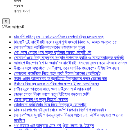
জবস
প্রবাস
রান্না বান্না
X
নিউজ আপডেট
চার বগি লাইনচ্যুত, ঢাকা-ময়মনসিংহ রেলপথে ট্রেন চলাচল বন্ধ
সিলেটে দুই যাত্রীবাহী বাসের মুখোমুখি সংঘর্ষে নিহত ৯, আহত অন্তত ১৫
সোনারগাঁওয়ে অটোরিকশাচালকের রহস্যজনক মৃত্যু
শো শেষে ফেরার পথে সড়ক দুর্ঘটনায় আহত মৌসুমী মৌ
সোনারগাঁওয়ে বিশ্ব মাতৃদুগ্ধ সপ্তাহ উপলক্ষে র‍্যালি ও সচেতনতামূলক কর্মসূচি
আকাশে ট্রাম্পের ‘মেরিন ওয়ান’ ও যাত্রীবাহী বিমানের দূরত্ব কমে যাওয়ায় তদন্ত
ইরানের সঙ্গে সমঝোতা চান ট্রাম্প, তবে সামরিক পদক্ষেপের হুঁশিয়ারিও বহাল
মোজতবা খামেনিকে নিয়ে নতুন বার্তা দিলেন ইরানের প্রেসিডেন্ট
ইরান-ওমান আলোচনার অগ্রগতিতে বিশ্ববাজারে কমল তেলের দাম
ইরানের বিরুদ্ধে একক সামরিক পদক্ষেপের ইঙ্গিত নেতানিয়াহুর
মেটার ভুলে ভারতের কাছে ক্ষমা চাইলেন মার্ক জাকারবার্গ
জোড়া গোলে লিগস কাপে নতুন ইতিহাস গড়লেন মেসি
রেমো ম্যাচের পর নতুন বিতর্কে নেইমার
রোনালদো-জর্জিইনার বিয়ে নিয়ে বিশ্বজুড়ে তোলপাড়
ঢাকার চারপাশের নদীদূষণ রোধে কর্মপরিকল্পনার নির্দেশ প্রধানমন্ত্রীর
সোনারগাঁওয়ে জুলাই গণঅভ্যুত্থান দিবসে আলোচনা, আর্থিক সহায়তা ও দোয়া
মাহফিল
পথ হারালে এই জাদুঘরে এসে পথ খুঁজে নেবো: ড. ইউনূস