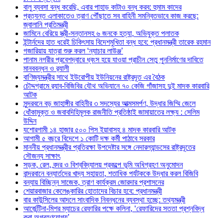
বালু ব্যবসা বন্ধ করেছি, এবার পাহাড় কাটাও বন্ধ করব: হুমাম কাদের
প্রত্যন্ত এলাকাতেও ত্রাণ পৌঁছাতে সব বাহিনী সমন্বিতভাবে কাজ করছে:
জ্বালানি প্রতিমন্ত্রী
জামিনে বেরিয়ে স্ত্রী-সন্তানসহ ৬ জনকে হত্যা, অভিযুক্ত পলাতক
ইন্টার্নদের হাত ধরেই চিকিৎসায় বিদেশমুখিতা বন্ধ হবে: প্রধানমন্ত্রী তারেক রহমান
গজারিয়ায় যাত্রা শুরু করল ‘ন্যাচার লাউঞ্জ’
পানাম নগরীর প্রবেশদ্বারে ধ্বংস হয়ে যাওয়া প্রাচীন সেতু পুননির্মাণের দাবিতে
মানববন্ধন ও র‌্যালী
বাণিজ্যমন্ত্রীর সাথে ইউরোপীয় ইউনিয়নের রাষ্ট্রদূত এর বৈঠক
চৌদ্দগ্রামে র‌্যাব-বিজিবির যৌথ অভিযানে ৭০ কেজি গাঁজাসহ দুই মাদক কারবারি
আটক
সুন্দরবনে বড় জাহাঙ্গীর বাহিনীর ৩ সদস্যের আত্মসমর্পণ, উদ্ধার জিম্মি জেলে
ধোঁকামুক্ত ও জবাবদিহিমূলক রাজনীতি প্রতিষ্ঠাই জামায়াতের লক্ষ্য : সেলিম
উদ্দিন
যশোরগামী ১৪ হাজার ৫০০ পিস ইয়াবাসহ ৪ মাদক কারবারি আটক
আগামী ৫ বছরে বিদেশে ১ কোটি দক্ষ কর্মী পাঠাবে সরকার
মাননীয় প্রধানমন্ত্রীর প্রতিরক্ষা উপদেষ্টার সঙ্গে নেদারল্যান্ডসের রাষ্ট্রদূতের
সৌজন্য সাক্ষাৎ
সড়ক, রেল, বন্দর ও বিশ্ববিদ্যালয় প্রকল্পে ভূমি অধিগ্রহণ অনুমোদন
বান্দরবানে বন্যার্তদের খাদ্য সহায়তা, শতাধিক পর্যটককে উদ্ধার করল বিজিবি
বন্যায় বিচ্ছিন্ন সাজেক, ত্রাণ কার্যক্রম জোরদার প্রশাসনের
শেয়ারবাজার কেলেঙ্কারির হোতাদের বিচার হবে: প্রধানমন্ত্রী
বার কাউন্সিলের আদলে সাংবাদিক নিবন্ধনের ব্যবস্থা হচ্ছে: তথ্যমন্ত্রী
আর্জেন্টিনা-মিশর ম্যাচের রেফারির পক্ষে কলিনা, ‘রেফারিদের সততা প্রশ্নবিদ্ধ
করা অগ্রহণযোগ্য’