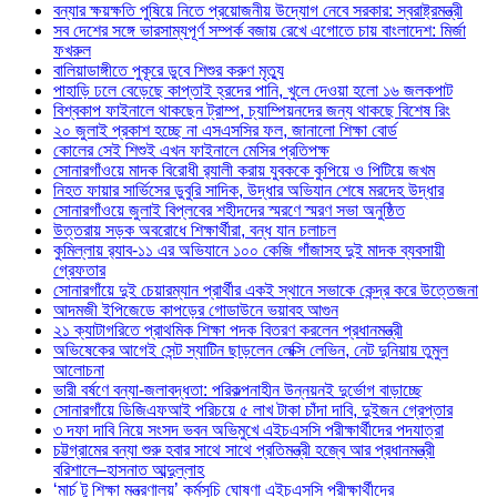
বন্যার ক্ষয়ক্ষতি পুষিয়ে নিতে প্রয়োজনীয় উদ্যোগ নেবে সরকার: স্বরাষ্ট্রমন্ত্রী
সব দেশের সঙ্গে ভারসাম্যপূর্ণ সম্পর্ক বজায় রেখে এগোতে চায় বাংলাদেশ: মির্জা
ফখরুল
বালিয়াডাঙ্গীতে পুকূরে ডুবে শিশুর করুণ মৃত্যু
পাহাড়ি ঢলে বেড়েছে কাপ্তাই হ্রদের পানি, খুলে দেওয়া হলো ১৬ জলকপাট
বিশ্বকাপ ফাইনালে থাকছেন ট্রাম্প, চ্যাম্পিয়নদের জন্য থাকছে বিশেষ রিং
২০ জুলাই প্রকাশ হচ্ছে না এসএসসির ফল, জানালো শিক্ষা বোর্ড
কোলের সেই শিশুই এখন ফাইনালে মেসির প্রতিপক্ষ
সোনারগাঁওয়ে মাদক বিরোধী র‌্যালী করায় যুবককে কুপিয়ে ও পিটিয়ে জখম
নিহত ফায়ার সার্ভিসের ডুবুরি সাদিক, উদ্ধার অভিযান শেষে মরদেহ উদ্ধার
সোনারগাঁওয়ে জুলাই বিপ্লবের শহীদদের স্মরণে স্মরণ সভা অনুষ্ঠিত
উত্তরায় সড়ক অবরোধে শিক্ষার্থীরা, বন্ধ যান চলাচল
কুমিল্লায় র‍্যাব-১১ এর অভিযানে ১০০ কেজি গাঁজাসহ দুই মাদক ব্যবসায়ী
গ্রেফতার
সোনারগাঁয়ে দুই চেয়ারম্যান প্রার্থীর একই স্থানে সভাকে কেন্দ্র করে উত্তেজনা
আদমজী ইপিজেডে কাপড়ের গোডাউনে ভয়াবহ আগুন
২১ ক্যাটাগরিতে প্রাথমিক শিক্ষা পদক বিতরণ করলেন প্রধানমন্ত্রী
অভিষেকের আগেই সেন্ট স্যাটিন ছাড়লেন লেক্সি লেভিন, নেট দুনিয়ায় তুমুল
আলোচনা
ভারী বর্ষণে বন্যা-জলাবদ্ধতা: পরিকল্পনাহীন উন্নয়নই দুর্ভোগ বাড়াচ্ছে
সোনারগাঁয়ে ডিজিএফআই পরিচয়ে ৫ লাখ টাকা চাঁদা দাবি, দুইজন গ্রেপ্তার
৩ দফা দাবি নিয়ে সংসদ ভবন অভিমুখে এইচএসসি পরীক্ষার্থীদের পদযাত্রা
চট্টগ্রামের বন্যা শুরু হবার সাথে সাথে প্রতিমন্ত্রী হজ্বে আর প্রধানমন্ত্রী
বরিশালে–হাসনাত আব্দুল্লাহ
‘মার্চ টু শিক্ষা মন্ত্রণালয়’ কর্মসূচি ঘোষণা এইচএসসি পরীক্ষার্থীদের