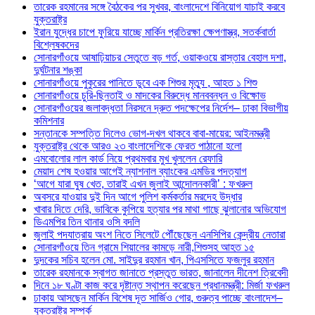
তারেক রহমানের সঙ্গে বৈঠকের পর সুখবর, বাংলাদেশে বিনিয়োগ যাচাই করবে
যুক্তরাষ্ট্র
ইরান যুদ্ধের চাপে ফুরিয়ে যাচ্ছে মার্কিন প্রতিরক্ষা ক্ষেপণাস্ত্র, সতর্কবার্তা
বিশ্লেষকদের
সোনারগাঁওয়ে আষাঢ়িয়াচর সেতুতে বড় গর্ত, ওয়াকওয়ে রাস্তার বেহাল দশা,
দুর্ঘটনার শঙ্কা
সোনারগাঁওয়ে পুকুরের পানিতে ডুবে এক শিশুর মৃত্যু , আহত ১ শিশু
সোনারগাঁওয়ে চুরি-ছিনতাই ও মাদকের বিরুদ্ধে মানববন্ধন ও বিক্ষোভ
সোনারগাঁওয়ের জলাবদ্ধতা নিরসনে দ্রুত পদক্ষেপের নির্দেশ– ঢাকা বিভাগীয়
কমিশনার
সন্তানকে সম্পত্তি দিলেও ভোগ-দখল থাকবে বাবা-মায়ের: আইনমন্ত্রী
যুক্তরাষ্ট্র থেকে আরও ২৩ বাংলাদেশিকে ফেরত পাঠানো হলো
এমবোলোর লাল কার্ড নিয়ে প্রথমবার মুখ খুললেন রেফারি
মেয়াদ শেষ হওয়ার আগেই ন্যাশনাল ব্যাংকের এমডির পদত্যাগ
‘আগে যারা ঘুষ খেত, তারাই এখন জুলাই আন্দোলনকারী’ : ফখরুল
অবসরে যাওয়ার দুই দিন আগে পুলিশ কর্মকর্তার মরদেহ উদ্ধার
খাবার দিতে দেরি, ভাবিকে কুপিয়ে হত্যার পর মাথা গাছে ঝুলানোর অভিযোগ
ডিএমপির তিন থানার ওসি বদলি
জুলাই পদযাত্রায় অংশ নিতে সিলেটে পৌঁছেছেন এনসিপির কেন্দ্রীয় নেতারা
সোনারগাঁওয়ে তিন গ্রামে শিয়ালের কামড়ে নারী,শিশুসহ আহত ১৫
দুদকের সচিব হলেন মো. সাইদুর রহমান খান, পিএসসিতে ফজলুর রহমান
তারেক রহমানকে স্বাগত জানাতে প্রস্তুত ভারত, জানালেন দীনেশ ত্রিবেদী
দিনে ১৮ ঘণ্টা কাজ করে দৃষ্টান্ত স্থাপন করেছেন প্রধানমন্ত্রী: মির্জা ফখরুল
ঢাকায় আসছেন মার্কিন বিশেষ দূত সার্জিও গোর, গুরুত্ব পাচ্ছে বাংলাদেশ–
যুক্তরাষ্ট্র সম্পর্ক