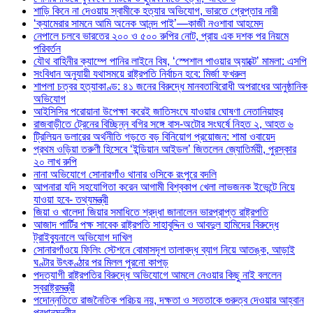
শাড়ি কিনে না দেওয়ায় স্বামীকে হত্যার অভিযোগ, ভারতে গ্রেপ্তার নারী
‘ক্যামেরার সামনে আমি অনেক আনন্দ পাই’—কাজী নওশাবা আহমেদ
নেপালে চলবে ভারতের ২০০ ও ৫০০ রুপির নোট, প্রায় এক দশক পর নিয়মে
পরিবর্তন
যৌথ বাহিনীর ক্যাম্পে পানির লাইনে বিষ, ‘স্পেশাল পাওয়ার অ্যাক্টে’ মামলা: এসপি
সংবিধান অনুযায়ী যথাসময়ে রাষ্ট্রপতি নির্বাচন হবে: মির্জা ফখরুল
শাপলা চত্বর হত্যাকাণ্ড: ৪১ জনের বিরুদ্ধে মানবতাবিরোধী অপরাধের আনুষ্ঠানিক
অভিযোগ
আইসিসির পরোয়ানা উপেক্ষা করেই জাতিসংঘে যাওয়ার ঘোষণা নেতানিয়াহুর
রাজবাড়ীতে ট্রেনের বিচ্ছিন্ন বগির সঙ্গে বাস-অটোর সংঘর্ষে নিহত ২, আহত ৬
ট্রিলিয়ন ডলারের অর্থনীতি গড়তে বড় বিনিয়োগ প্রয়োজন: শামা ওবায়েদ
প্রথম ওড়িয়া তরুণী হিসেবে ‘ইন্ডিয়ান আইডল’ জিতলেন জ্যোতির্ময়ী, পুরস্কার
২০ লাখ রুপি
নানা অভিযোগে সোনারগাঁও থানার ওসিকে রংপুরে বদলি
আপনারা যদি সহযোগিতা করেন আগামী বিশ্বকাপ খেলা লাভজনক ইভেন্টে নিয়ে
যাওয়া হবে- তথ্যমন্ত্রী
জিয়া ও খালেদা জিয়ার সমাধিতে শ্রদ্ধা জানালেন ভারপ্রাপ্ত রাষ্ট্রপতি
আজাদ পার্টির পক্ষ সাবেক রাষ্ট্রপতি সাহাবুদ্দিন ও আবদুল হামিদের বিরুদ্ধে
ট্রাইব্যুনালে অভিযোগ দাখিল
সোনারগাঁওয়ে ফিলিং স্টেশনে বোমাসদৃশ তালাবদ্ধ ব্যাগ নিয়ে আতঙ্ক, আড়াই
ঘণ্টার উৎকণ্ঠার পর মিলল পুরনো কাপড়
পদত্যাগী রাষ্ট্রপতির বিরুদ্ধে অভিযোগে আমলে নেওয়ার কিছু নাই বললেন
স্বরাষ্ট্রমন্ত্রী
পদোন্নতিতে রাজনৈতিক পরিচয় নয়, দক্ষতা ও সততাকে গুরুত্ব দেওয়ার আহ্বান
প্রধানমন্ত্রীর