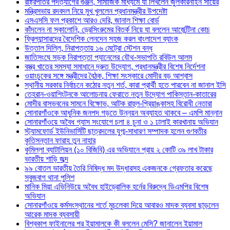
রাষ্ট্রপতির পদত্যাগের গুঞ্জন, সামাজিক মাধ্যমে যা লিখলেন জুলকারনাইন সায়ের
মন্ত্রিসভায় রদবদল নিয়ে মুখ খুললেন প্রধানমন্ত্রীর উপদেষ্টা
এসএসসি ফল প্রকাশে আরও দেরি, জানাল শিক্ষা বোর্ড
কাঁদলেন না স্কালোনি, ড্রেসিংরুমের বিতর্ক নিয়ে যা বললেন আর্জেন্টিনা কোচ
ফ্রিল্যান্সারদের বৈদেশিক লেনদেন সহজ করল বাংলাদেশ ব্যাংক
উত্তাল দিল্লি, নিরাপত্তায় ১৬ মেট্রো স্টেশন বন্ধ
জাতিসংঘে সড়ক নিরাপত্তা প্যানেলের যৌথ-সভাপতি রবিউল আলম
বস্ত্র খাতের সমস্যা সমাধানে দ্রুত উদ্যোগ, প্রধানমন্ত্রীর বিশেষ নির্দেশনা
ওয়াংচুকের সঙ্গে মন্ত্রীদের বৈঠক, শিক্ষা সংস্কারে মোদীর বড় আশ্বাস
স্থানীয় সরকার নির্বাচনে কঠোর নতুন শর্ত, কারা প্রার্থী হতে পারবেন না জানাল ইসি
তেহরান-ওয়াশিংটনকে আলোচনায় ফেরাতে নতুন উদ্যোগ পাকিস্তান-কাতারের
মোদীর বাসভবনের সামনে বিক্ষোভ, আটক রাহুল-প্রিয়াঙ্কাসহ বিরোধী নেতারা
সোনারগাঁওকে আধুনিক জনপদ গড়তে উন্নয়ন অব্যাহত থাকবে – এমপি মান্নান
সোনারগাঁওয়ে অবৈধ গ্যাস সংযোগে চলা ৪ চুনা ও ১ ঢালাই কারখানায় অভিযান
স্ট্যামফোর্ড ইউনিভার্সিটি ছাত্রদলের যুগ্ম-সাধারণ সম্পাদক হলেন গুণবতীর
কৃতিসন্তান ফারাহ তুন নাহার
কুমিল্লা ব্যাটালিয়ন (১০ বিজিবি) এর অভিযানে প্রায় ২ কোটি ৩৯ লাখ টাকার
ভারতীয় শাড়ি জব্দ
৯৯ বোতল ভারতীয় তৈরি নিষিদ্ধ মদ উদ্ধারসহ একজনকে গ্রেফতার করেছে
সবুজবাগ থানা পুলিশ
মানিক মিয়া এভিনিউয়ে অবৈধ হাইড্রোলিক হর্নের বিরুদ্ধে ডিএমপির বিশেষ
অভিযান
সোনারগাঁওয়ে কর্মসংস্থানের শর্তে মুচলেকা দিয়ে আবারও মাদক ব্যবসা ছাড়লেন
আরেক মাদক ব্যবসায়ী
বিশ্বকাপ ফাইনালের পর ইয়ামালকে কী বললেন মেসি? জানালেন ইয়ামাল