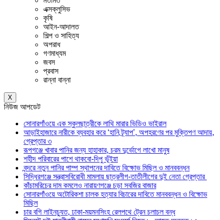
মতামত
এক্সক্লুসিভ
কৃষি
আইন-আদালত
শিল্প ও সাহিত্য
অপরাধ
গণমাধ্যম
জবস
প্রবাস
রান্না বান্না
X
নিউজ আপডেট
সোনারগাঁওয়ে এক স্কুলছাত্রীকে লাথি মারার ভিডিও ভাইরাল
আড়াইহাজারে নারীকে ব্যবহার করে ‘হানি ট্র্যাপ’, অপহরণের পর মুক্তিপণ আদায়,
গ্রেপ্তার ৩
রূপগঞ্জে খাবার পানির জন্য হাহাকার, চরম দুর্ভোগে লাখো মানুষ
শহীদ পরিবারের পাশে থাকবো-দিপু ভূঁইয়া
বন্দরে নতুন পানির পাম্প স্থাপনের দাবিতে বিক্ষোভ মিছিল ও মানববন্ধন
সিদ্ধিরগঞ্জে সন্ত্রাসবিরোধী মামলায় ছাত্রলীগ-তাতীলীগের দুই নেতা গ্রেপ্তার ‎
কাঁচামরিচের দাম কমলেও নারায়ণগঞ্জে চড়া সবজির বাজার
সোনারগাঁওয়ে অটোরিকশা চালক হত্যার বিচারের দাবিতে মানববন্ধন ও বিক্ষোভ
মিছিল
চার বগি লাইনচ্যুত, ঢাকা-ময়মনসিংহ রেলপথে ট্রেন চলাচল বন্ধ