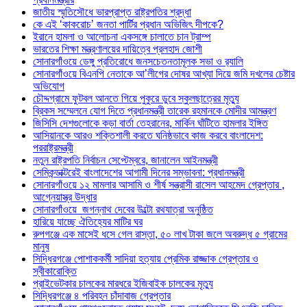
জাতীয় স্মৃতিসৌধে ভারপ্রাপ্ত রাষ্ট্রপতির শ্রদ্ধা
কে এই ‘কাকরোচ’ জনতা পার্টির প্রধান অভিজিৎ দীপকে?
ইরানে হামলা ও আলোচনা একসঙ্গে চালাতে চান ট্রাম্প
ভারতের শিক্ষা মন্ত্রণালয়ের দায়িত্বে প্রলহাদ জোশী
সোনারগাঁওয়ে ডেঙ্গু প্রতিরোধে জনসচেতনতামূলক সভা ও র‍্যালি
সোনারগাঁওয়ে বিএনপি নেতাকে আ’লীগের দোষর আখ্যা দিয়ে জমি দখলের চেষ্টার
অভিযোগ
চৌদ্দগ্রামে ফুটবল আনতে গিয়ে পুকুরে ডুবে স্কুলছাত্রের মৃত্যু
ব্রিকস সম্মেলনে যোগ দিতে প্রধানমন্ত্রী তারেক রহমানকে মোদীর আমন্ত্রণ
জিসিসি দেশগুলোকে কড়া বার্তা তেহরানের, মার্কিন ঘাঁটিতে হামলার ইঙ্গিত
আসিয়ানকে আরও শক্তিশালী করতে ঘনিষ্ঠভাবে কাজ করবে বাংলাদেশ:
পররাষ্ট্রমন্ত্রী
নতুন রাষ্ট্রপতি নির্বাচন সেপ্টেম্বরে, জানালেন আইনমন্ত্রী
সেমিকন্ডাক্টরেই বাংলাদেশের আগামী দিনের সম্ভাবনা: প্রধানমন্ত্রী
সোনারগাঁওয়ে ১২ মামলার আসামি ও শীর্ষ সন্ত্রাসী রাসেল আহমেদ গ্রেপ্তার ,
আগ্নেয়াস্ত্র উদ্ধার
সোনারগাঁওয়ে জগন্নাথ দেবের উল্টো রথযাত্রা অনুষ্ঠিত
হারিয়ে যাচ্ছে ঐতিহ্যের মাটির ঘর
রুপগঞ্জে এক মাসেই ধসে গেল রাস্তা, ৫০ লাখ টাকা জলে অবরুদ্ধ ৫ গ্রামের
মানুষ
সিদ্ধিরগঞ্জে পোশাককর্মী সাদিয়া হত্যায় প্রেমিক রাজ্জাক গ্রেপ্তার ও
স্বীকারোক্তি
প্রাইভেটকার চালকের মারধরে ইজিবাইক চালকের মৃত্যু
সিদ্ধিরগঞ্জে ৪ পরিবহন চাঁদাবাজ গ্রেপ্তার