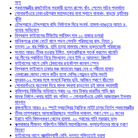
অপু
প্রধানমন্ত্রীর রাজনৈতিক সহকারী হলেন রাশেদ খাঁন, পেলেন সচিব পদমর্যাদা
সোনারগাঁওয়ে ঢাকা-চট্টগ্রাম মহাসড়কের নানা স্থানে খানাখন্দ, বাড়ছে দুর্ঘটনার
ঝুঁকি
চৌদ্দগ্রামে চৌদ্দগ্রামে বাড়ি নির্মাণকে ঘিরে সংঘর্ষ, হামলা-ভাঙচুরে আহত ৪,
থানায় অভিযোগ
বিশ্বকাপ ফাইনালের টিকিটের সর্বনিম্ন দাম ১০ হাজার ডলার!
মানিকগঞ্জে চাকা ফেটে খালে পড়ল সেলফি পরিবহনের বাস, নিহত ১
তদন্ত ১৮ বার পিছিয়ে, হাদি হত্যা মামলায় ক্ষোভ ভুক্তভোগী পরিবারের
সংঘাত আরও তীব্র হওয়ার ইঙ্গিত, যুক্তরাষ্ট্রকে সতর্ক করলেন খামেনি
আ.লীগের প্রার্থিতা নিয়ে সিদ্ধান্ত নেবে ইসি ও আদালত: রিজভী
ফাইনালের আগে মেসি ঠেকানোর রণকৌশল জানাল স্পেন
বিশ্বকাপ ফাইনালে ঢাকার মঞ্চ মাতাবেন সঞ্জয় দেব ও প্রীতম হাসান
এমবাপ্পের জোড়া গোলে কঠিন হলো মেসির গোল্ডেন বুটের লড়াই
সুন্দরবন-১২ লঞ্চের সঙ্গে সংঘর্ষে ট্রলার ডুবি, আটজন প্রাণে বাঁচলেন
সোনারগাঁওয়ে মুচলেকা দিয়ে মাদক ব্যবসা ছাড়লেন দুই মাদক ব্যবসায়ী
কুমিল্লায় বিজিবির অভিযানে প্রায় ৭৫ লাখ টাকার ভারতীয় শাড়ি জব্দ
মাদক নির্মূলে খেলার মাঠই বড় শক্তি – সোনারগাঁওয়ে এমপি আজহারুল ইসলাম
মান্নান
রাজধানীতে আরও ৫০ স্পটে স্বয়ংক্রিয় ট্রাফিক লাইট চালুর নির্দেশ প্রধানমন্ত্রীর
তীব্র তাপপ্রবাহে আলজেরিয়াজুড়ে শতাধিক দাবানল, প্রাণ গেল ১১ জনের
ইরানে পানি বিশুদ্ধকরণ কেন্দ্রে হামলা, ২০ গ্রামের পানি সরবরাহ বন্ধ
কক্সবাজার সীমান্ত পরিদর্শনে বিজিবি মহাপরিচালক, বন্যাদুর্গতদের মাঝে ত্রাণ
বিতরণ
ফাইনালের আগে আত্মবিশ্বাসী মেসি, দলগত শক্তিতেই ভরসা