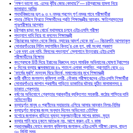
‘লক্ষণ ভালো নয়, এদের খুঁটির জোর কোথায়?’— চট্টগ্রামের হামলা নিয়ে
জামায়াত আমির
পদার্থবিজ্ঞানের ভুল ৬ ও ৭ নম্বর প্রশ্নে পূর্ণ নম্বর পাবে পরীক্ষার্থীরা
পড়ার টেবিলে ফিরতে শিক্ষার্থীদের প্রতি শিক্ষামন্ত্রীর আহ্বান, ক্ষতিগ্রস্তদের
পুনঃপরীক্ষার আশ্বাস
চট্টগ্রাম ছাড়া সব বোর্ডে যথাসময়ে চলবে এইচএসসি পরীক্ষা
পদত্যাগ দাবি নিয়ে যা বললেন শিক্ষামন্ত্রী
‘বিচারকের আসন থেকে বিদায়, ন্যায়ের আদর্শ থেকে নয়’— বিচারপতি আশফাকুল
সোনারগাঁওয়ের লিটল ম্যাগাজিন কিনতু’র এক যুগ, বর্ষা সংখ্যা প্রকাশ
‘এক দফা এক দাবি, মিলনের পদত্যাগ’ স্লোগানে উত্তরায় এইচএসসি
পরীক্ষার্থীদের বিক্ষোভ
কংগ্রেসকে চিঠি দিয়ে ইরানের বিরুদ্ধে নতুন সামরিক অভিযানের ঘোষণা ট্রাম্পের
৮ দিনের বন্যায় কক্সবাজারের ৪৯ শতাংশ এলাকা প্লাবিত, প্রাণহানি বেড়ে ৩২
‘ফার্মের মুরগি’ মন্তব্য ঘিরে বিতর্ক, সমালোচনার মুখে শিক্ষামন্ত্রী
ভারী বৃষ্টিতে জলমগ্ন কুমিল্লা নগরী, নৌকায় পরীক্ষাকেন্দ্রে এইচএসসি শিক্ষার্থীরা
সোনারগাঁওয়ে জাপান প্রবাসীর গাড়িতে ডাকাতির ঘটনায় লুন্ঠিত মালামালসহ ৪
ডাকাত গ্রেপ্তার
ধর্ষণের অভিযোগে গ্রেপ্তার শ্রাবন্তীর ব্যক্তিগত সহকারী, কঠোর শাস্তির দাবি
অভিনেত্রীর
বন্যাদুর্গত মানুষ ও প্রাণীদের সহায়তায় এগিয়ে আসার আহ্বান নিলয়-হিমির
বন্যাদুর্গত মানুষের জন্য অনুদান দিলেন অভিনেতা তৌসিফ
যশোরে জলাবদ্ধ বাড়িতে ঘুমন্ত স্কুলছাত্রীকে সাপের কামড়, মৃত্যু
বন্যার পানি ঘরে ঢুকলে আতঙ্ক নয়, আগে করুন এই ৭ কাজ
প্রধানমন্ত্রীর ফোনে বদলাল কুমিল্লার জলাবদ্ধ এইচএসসি পরীক্ষা কেন্দ্র, বাড়ল
৩০ মিনিট সময়