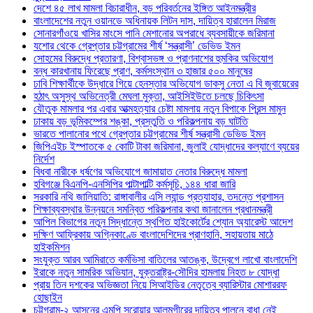
দেশে ৪৫ লাখ মামলা বিচারাধীন, বড় পরিবর্তনের ইঙ্গিত আইনমন্ত্রীর
বাংলাদেশের নতুন ওয়ানডে অধিনায়ক লিটন দাস, দায়িত্ব হারালেন মিরাজ
সোনারগাঁওয়ে খাসির মাংসে পানি মেশানোর অপরাধে ব্যবসায়ীকে জরিমানা
যশোর থেকে গ্রেপ্তার চট্টগ্রামের শীর্ষ ‘সন্ত্রাসী’ ডেভিড ইমন
সোহমের বিরুদ্ধে প্রতারণা, বিশ্বাসভঙ্গ ও প্রাণনাশের হুমকির অভিযোগ
বন্ধ কারখানায় ফিরেছে প্রাণ, কর্মসংস্থান ৩ হাজার ৫০০ মানুষের
ঢাবি শিক্ষার্থীকে উদ্ধারে গিয়ে হেনস্তার অভিযোগ ডাকসু নেতা এ বি জুবায়েরের
হঠাৎ অসুস্থ অভিনেত্রী মেঘলা মুক্তা, আইসিইউতে চলছে চিকিৎসা
যৌতুক মামলার পর এবার আত্মহত্যার চেষ্টা মামলায় নতুন বিপাকে প্রিন্স মামুন
ঢাকায় বড় ভূমিকম্পের শঙ্কা, প্রস্তুতি ও পরিকল্পনায় বড় ঘাটতি
ভারতে পালানোর পথে গ্রেপ্তার চট্টগ্রামের শীর্ষ সন্ত্রাসী ডেভিড ইমন
জিপিএইচ ইস্পাতকে ৫ কোটি টাকা জরিমানা, জুলাই যোদ্ধাদের কল্যাণে ব্যয়ের
নির্দেশ
বিধবা নারীকে ধর্ষণের অভিযোগে জামায়াত নেতার বিরুদ্ধে মামলা
হবিগঞ্জে বিএনপি-এনসিপির পাল্টাপাল্টি কর্মসূচি, ১৪৪ ধারা জারি
সরকারি নথি জালিয়াতি: রাঙ্গাবালীর এসি ল্যান্ড প্রত্যাহার, তদন্তে প্রশাসন
শিক্ষাব্যবস্থার উন্নয়নে সমন্বিত পরিকল্পনার কথা জানালেন প্রধানমন্ত্রী
আপিল বিভাগের নতুন সিদ্ধান্তে স্থগিত হাইকোর্টের শ্যোন অ্যারেস্ট আদেশ
দক্ষিণ আফ্রিকায় অগ্নিকাণ্ডে বাংলাদেশিদের প্রাণহানি, সহায়তায় মাঠে
হাইকমিশন
সংযুক্ত আরব আমিরাতে কর্মভিসা বাতিলের আতঙ্ক, উদ্বেগে লাখো বাংলাদেশি
ইরাকে নতুন সামরিক অভিযান, যুক্তরাষ্ট্র-সৌদির হামলায় নিহত ৮ যোদ্ধা
প্রায় তিন দশকের অভিজ্ঞতা নিয়ে সিআইডির নেতৃত্বে ব্যারিস্টার মোশাররফ
হোছাইন
চট্টগ্রাম-২ আসনের এমপি সরোয়ার আলমগীরের দায়িত্ব পালনে বাধা নেই