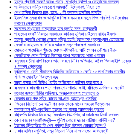
হরমুজ প্রণালী সংকট আরও গভীর, মুখোমুখি ট্রাম্প ও তেহরানের বক্তব্য
পাকিস্তানে শান্তি সমাবেশে আত্মঘাতী বিস্ফোরণ, নিহত ১৩
শেখ হাসিনা ফিরতে চান, তবে… কী বললেন তসলিমা নাসরিন
ইসলামিক মূল্যবোধ ও আধুনিক শিক্ষার সমন্বয়ে নতুন শিক্ষা প্রতিষ্ঠান উদ্বোধন
করলেন সেনাপ্রধান
সংসদের মাধ্যমেই বাস্তবায়ন হবে জুলাই সনদ: তথ্যমন্ত্রী
পাহাড়ের সংকট নিরসনে সরকারের কার্যকর ভূমিকা চাইলেন নাহিদ ইসলাম
হরমুজ প্রণালী খোলার কোনো চুক্তি হয়নি: ট্রাম্পকে প্রত্যাখ্যান তেহরানের
বেনজীর আহমেদকে ফিরিয়ে আনতে নতুন পদক্ষেপ সরকারের
মোজতবা খামেনিকে খুঁজছে মোসাদ-সিআইএ, পাল্টা গোপন কৌশলে ইরান
বেনজীরকে দেশে ফিরিয়ে বিচারের আশা সরকারের: শামা ওবায়েদ
বসুন্ধরায় চীনা নাগরিকদের ভাড়া ভবনে ডিবির অভিযান, অবৈধ ভিওআইপি চক্রের
৪ সদস্য গ্রেপ্তার
কুমিল্লা ও ফেনী সীমান্তে বিজিবির অভিযানে ১ কোটি ১৫ লাখ টাকার ভারতীয়
শাড়ি ও মোবাইল ডিসপ্লে জব্দ
ভাড়া বাসায় পর্ন ভিডিও তৈরির অভিযোগে নারীসহ কারাগারে ৪
কক্সবাজার কারাগারের পাশে প্রকাশ্যে পাহাড় কাটা, ঝুঁকিতে মসজিদ ও মার্কেট
বগুড়ার জঙ্গলে ডিবির অভিযান, অস্ত্র-মাদকসহ গ্রেপ্তার ৩
মেঘনার চরে গরু-মহিষ চোরের তাণ্ডব, আতঙ্কে খামারিরা
‘জিনের নির্দেশে’ ১২ ঘণ্টা পর কবর থেকে মায়ের মরদেহ উত্তোলন
কলাবাগানে স্ত্রী-শাশুড়িকে হত্যার পর থানায় আত্মসমর্পণ যুবকের
রাষ্ট্রপতি নির্বাচন নিয়ে বড় সিদ্ধান্ত বিএনপির, যা জানালেন মির্জা ফখরুল
কেন বললেন স্বরাষ্ট্রমন্ত্রী— পুলিশ কোনো দলের লাঠিয়াল বাহিনী নয়?
ইরানের হুঁশিয়ারিতে কি শেষ পর্যন্ত পিছু হটলেন ডোনাল্ড ট্রাম্প?
ঢাকায় হাজির মধুমিতা, নতুন সিনেমা নিয়ে যা জানালেন অভিনেত্রী