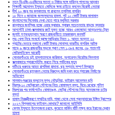
নতুন ডিএজি-এএজিদের সততা ও নিষ্ঠার সঙ্গে দায়িত্ব পালনের আহ্বান
শিক্ষার্থী আন্দোলন ইস্যুতে মোদিকে ক্ষমা চাইতে বললেন বিরোধী নেতারা
দীর্ঘ ২০ বছর পর কলকাতায় পা রাখলেন তসলিমা নাসরিন
১৮ দিনে ৩ জাহাজে জলদস্যুদের হামলা, লুট ১০ কোটি টাকার মালামাল
বাংলাদেশের সিনেমায় দেখা যেতে পারে মধুমিতা সরকার
রান্নাঘরে জনপ্রিয় হচ্ছে এয়ার ফ্রায়ার, স্বাস্থ্য সচেতনতায় বাড়ছে ব্যবহার
আগস্টেই ঢাকা-কক্সবাজার রুটে যুক্ত হচ্ছে আরও একজোড়া আন্তঃনগর ট্রেন
জুলাই গণঅভ্যুত্থান স্মরণে রাজধানীতে তারকাবহুল কনসার্ট
লুডু খেলা নিয়ে সংঘর্ষে ব্রাহ্মণবাড়িয়ায় নিহত ১, আহত অন্তত ২০
প্যান্টের ভেতরে লুকানো কোটি টাকার সোনাসহ ভারতীয় নাগরিক আটক
সাড়ে ৬ বছরে রাজধানীর সড়কে প্রাণ গেল ১,৩৮৪ জনের, ৩৮ শতাংশই
মোটরসাইকেল আরোহী
সোনারগাঁওয়ে দুই হাসপাতালকে জরিমানা, অপারেশন থিয়েটার সিলগালা
কক্সবাজারে প্যারাসেইলিং করতে গিয়ে পর্যটকের মৃত্যু
শুটিংয়ে গুরুতর আহত রাশমিকা মান্দানা, ছয় সপ্তাহ সম্পূর্ণ বিশ্রামে
সোনারগাঁওয়ে ছাত্রদল নেতার বিরুদ্ধে জমি দখল করে গ্যারেজ নির্মাণের
অভিযোগ
সালমান-সঞ্জয়ের বন্ধুত্বে মুগ্ধ নেটদুনিয়া, ভাইরাল আবেগঘন ছবি
মিরপুর-১০ মেট্রোরেল স্টেশনের নিচে বোমাসদৃশ বস্তু, ঘিরে রেখেছে পুলিশ
মিরপুরের পর ফার্মগেটেও বোমাতঙ্ক, মেট্রো স্টেশনের নিচে সন্দেহজনক চটের
বস্তা
হামাস নিরস্ত্রীকরণে সম্মতির দাবি, গাজা থেকে সেনা প্রত্যাহারের ইঙ্গিত ট্রাম্পের
২০২৭ বিশ্বকাপের ফাইনাল কোথায়? জানালো আইসিসি
কেশম ইস্যুতে উত্তেজনা চরমে, কুয়েতে মার্কিন ঘাঁটি লক্ষ্য করে ইরানের ড্রোন
হামলা