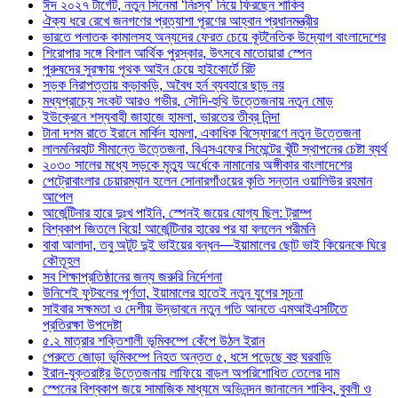
ঈদ ২০২৭ টার্গেট, নতুন সিনেমা ‘নিঃস্ব’ নিয়ে ফিরছেন শাকিব
ঐক্য ধরে রেখে জনগণের প্রত্যাশা পূরণের আহ্বান প্রধানমন্ত্রীর
ভারতে পলাতক কামালসহ অন্যদের ফেরত চেয়ে কূটনৈতিক উদ্যোগ বাংলাদেশের
শিরোপার সঙ্গে বিশাল আর্থিক পুরস্কার, উৎসবে মাতোয়ারা স্পেন
পুরুষদের সুরক্ষায় পৃথক আইন চেয়ে হাইকোর্টে রিট
সড়ক নিরাপত্তায় কড়াকড়ি, অবৈধ হর্ন ব্যবহারে ছাড় নয়
মধ্যপ্রাচ্যে সংকট আরও গভীর, সৌদি-হুথি উত্তেজনায় নতুন মোড়
ইউক্রেনে শস্যবাহী জাহাজে হামলা, ভারতের তীব্র নিন্দা
টানা দশম রাতে ইরানে মার্কিন হামলা, একাধিক বিস্ফোরণে নতুন উত্তেজনা
লালমনিরহাট সীমান্তে উত্তেজনা, বিএসএফের সিমেন্টের খুঁটি স্থাপনের চেষ্টা ব্যর্থ
২০৩০ সালের মধ্যে সড়কে মৃত্যু অর্ধেকে নামানোর অঙ্গীকার বাংলাদেশের
পেট্রোবাংলার চেয়ারম্যান হলেন সোনারগাঁওয়ের কৃতি সন্তান ওয়ালিউর রহমান
আপেল
আর্জেন্টিনার হারে দুঃখ পাইনি, স্পেনই জয়ের যোগ্য ছিল: ট্রাম্প
বিশ্বকাপ জিতলে বিয়ে! আর্জেন্টিনার হারের পর যা বললেন পরীমনি
বাবা আলাদা, তবু অটুট দুই ভাইয়ের বন্ধন—ইয়ামালের ছোট ভাই কিয়েনকে ঘিরে
কৌতূহল
সব শিক্ষাপ্রতিষ্ঠানের জন্য জরুরি নির্দেশনা
উনিশেই ফুটবলের পূর্ণতা, ইয়ামালের হাতেই নতুন যুগের সূচনা
সাইবার সক্ষমতা ও দেশীয় উদ্ভাবনে নতুন গতি আনতে এমআইএসটিতে
প্রতিরক্ষা উপদেষ্টা
৫.২ মাত্রার শক্তিশালী ভূমিকম্পে কেঁপে উঠল ইরান
পেরুতে জোড়া ভূমিকম্পে নিহত অন্তত ৫, ধসে পড়েছে বহু ঘরবাড়ি
ইরান-যুক্তরাষ্ট্র উত্তেজনায় লাফিয়ে বাড়ল অপরিশোধিত তেলের দাম
স্পেনের বিশ্বকাপ জয়ে সামাজিক মাধ্যমে অভিনন্দন জানালেন শাকিব, বুবলী ও