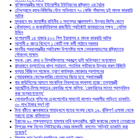
বাণিজ্যমন্ত্রীর সাথে ইউরোপীয় ইউনিয়নের রাষ্ট্রদূত এর বৈঠক
চৌদ্দগ্রামে র‌্যাব-বিজিবির যৌথ অভিযানে ৭০ কেজি গাঁজাসহ দুই মাদক কারবারি
আটক
সুন্দরবনে বড় জাহাঙ্গীর বাহিনীর ৩ সদস্যের আত্মসমর্পণ, উদ্ধার জিম্মি জেলে
ধোঁকামুক্ত ও জবাবদিহিমূলক রাজনীতি প্রতিষ্ঠাই জামায়াতের লক্ষ্য : সেলিম
উদ্দিন
যশোরগামী ১৪ হাজার ৫০০ পিস ইয়াবাসহ ৪ মাদক কারবারি আটক
আগামী ৫ বছরে বিদেশে ১ কোটি দক্ষ কর্মী পাঠাবে সরকার
মাননীয় প্রধানমন্ত্রীর প্রতিরক্ষা উপদেষ্টার সঙ্গে নেদারল্যান্ডসের রাষ্ট্রদূতের
সৌজন্য সাক্ষাৎ
সড়ক, রেল, বন্দর ও বিশ্ববিদ্যালয় প্রকল্পে ভূমি অধিগ্রহণ অনুমোদন
বান্দরবানে বন্যার্তদের খাদ্য সহায়তা, শতাধিক পর্যটককে উদ্ধার করল বিজিবি
বন্যায় বিচ্ছিন্ন সাজেক, ত্রাণ কার্যক্রম জোরদার প্রশাসনের
শেয়ারবাজার কেলেঙ্কারির হোতাদের বিচার হবে: প্রধানমন্ত্রী
বার কাউন্সিলের আদলে সাংবাদিক নিবন্ধনের ব্যবস্থা হচ্ছে: তথ্যমন্ত্রী
আর্জেন্টিনা-মিশর ম্যাচের রেফারির পক্ষে কলিনা, ‘রেফারিদের সততা প্রশ্নবিদ্ধ
করা অগ্রহণযোগ্য’
সোনারগাঁওয়ে পুলিশের চেকপোস্টের সামনেই জাপান প্রবাসীর গাড়িতে ডাকাতি,
৩০ লাখ টাকার স্বর্ণ লুট
টানা বৃষ্টিতে কক্সবাজারে পাহাড়ধসে মৃতের সংখ্যা বেড়ে ১৯, ঝুঁকিপূর্ণ এলাকা থেকে
সরানো হচ্ছে বাসিন্দাদের
ইরানের ৯০ লক্ষ্যবস্তুতে হামলার দাবি যুক্তরাষ্ট্র, পাল্টা জবাবের ঘোষণা তেহরানের
মিশরের পক্ষ নিলেন নিউইয়র্কের মেয়র মামদানী, বললেন ‘সত্যিই ডাকাতি করা
হয়েছে!’
বিশ্বাস আর ধৈর্যের ম্যাজিকে শেষ আটে স্পেন