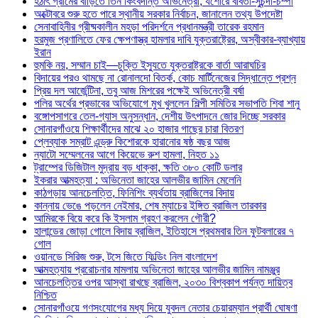
হঠাৎ গ্রামের বাড়িতে তিন কিংবদন্তি অভিনেত্রী, যশোরে ববিতা-সুচন্দা-চম্পা
অক্টোবরে শুরু হতে পারে স্থানীয় সরকার নির্বাচন, জানালেন তথ্য উপদেষ্টা
সেনাবাহিনীর গ্রীষ্মকালীন মহড়া পরিদর্শনে প্রধানমন্ত্রী তারেক রহমান
হরমুজ প্রণালিতে ফের ক্ষেপণাস্ত্র হামলার দাবি যুক্তরাষ্ট্রের, অস্বীকার-ব্যাখ্যায়
ইরান
হুমকি নয়, সম্মান চাই—চুক্তি ইস্যুতে যুক্তরাষ্ট্রকে বার্তা আরাঘচির
বিদায়ের পরও থামছে না রোনালদো বিতর্ক, কোচ মার্টিনেজের সিদ্ধান্তে প্রশ্ন
প্রিয় দল আর্জেন্টিনা, তবু আজ মিশরের পক্ষেই অভিনেত্রী বর্ষা
পলির অর্থের প্রভাবের অভিযোগে মুখ খুললেন শিল্পী সমিতির সভাপতি শিবা শানু
বঙ্গোপসাগরে তেল-গ্যাস অনুসন্ধান, দেশীয় উৎপাদনে জোর দিচ্ছে সরকার
সোনারগাঁওয়ে শিক্ষার্থীদের মাঝে ২০ হাজার গাছের চারা বিতরণ
প্লেব্যাক সম্রাট এন্ড্রু কিশোরকে হারানোর ষষ্ঠ বছর আজ
ন্যাটো সম্মেলনের আগে কিয়েভে রুশ হামলা, নিহত ১১
ট্রাম্পের ডিজিটাল মুদ্রায় বড় ধাক্কা, ক্ষতি ৩৮০ কোটি ডলার
ইকরার আত্মহত্যা : অভিনেতা জাহের আলভীর জামিন মেলেনি
কাঠগড়ায় আনচেলত্তি, ফিনিশিং ব্যর্থতায় ব্রাজিলের বিদায়
কান্নায় ভেঙে পড়লেন নেইমার, শেষ ম্যাচের ইঙ্গিত ব্রাজিল তারকার
আমিরকে বিয়ে করে কি ইসলাম গ্রহণ করলেন গৌরী?
হালান্ডের জোড়া গোলে বিদায় ব্রাজিল, ইতিহাসে প্রথমবার তিন ফুটবলারের ৭
গোল
ওয়ানডে সিরিজ শুরু, টসে জিতে ফিল্ডিং নিল বাংলাদেশ
আত্মহত্যায় প্ররোচনার মামলায় অভিনেতা জাহের আলভীর জামিন নামঞ্জুর
আনচেলত্তির ওপর আস্থা রাখছে ব্রাজিল, ২০৩০ বিশ্বকাপ পর্যন্ত দায়িত্ব
নিশ্চিত
সোনারগাঁওয়ে গণসংযোগের মধ্য দিয়ে যুবদল নেতার চেয়ারম্যান প্রার্থী ঘোষণা