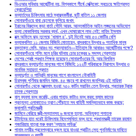
ভিএআর সুবিধায় আর্জেন্টিনা নয়, বিশ্বকাপে শীর্ষে মেক্সিকো; সবচেয়ে ক্ষতিগ্রস্ত
ক্রোয়েশিয়া
বন্যার্তদের চিকিৎসায় মাঠে স্বাস্থ্যকর্মীরা, ছুটি বাতিল ১১ জেলায়
সোনারগাঁওয়ে বাবা ছেলেকে কুপিয়ে জখম
ইরানের বিরুদ্ধে কড়া বার্তা সৌদি আরব, আন্তর্জাতিক আইন লঙ্ঘনের অভিযোগ
বন্যা মোকাবিলায় সরকার ব্যর্থ, এখন দোষারোপে লাভ নেই: নাহিদ ইসলাম
বক্স অফিসে ঝড় তুলেছে ‘ধামাল ৪’, দুই দিনেই আয় ৫৩ কোটির বেশি
বন্যাকবলিত ১১ জেলায় বিজিবি মোতায়েন, বান্দরবানে উদ্ধার ৬ শতাধিক মানুষ
রক্তাক্ত মেসি, আরও দৃঢ় প্রত্যাবর্তন—ইতিহাস কি আবারও আর্জেন্টিনার পক্ষে?
সোনারগাঁওয়ে শপিং মলে চুরির ঘটনায় চোর চক্রের ৯ সদস্য গ্রেপ্তার
দেশের শ্রেষ্ঠ প্রধান শিক্ষক হয়েছেন সোনারগাঁওয়ের বি. আর বিলকিস
বান্দরবানে বন্যাদুর্গত মানুষের পাশে বিজিবি: ১২২টি পরিবারকে নিরাপদে উদ্ধার ও
মানবিক সহায়তা প্রদান
বন্যাদুর্গত ও পানিবন্দি মানুষের পাশে বাংলাদেশ নৌবাহিনী
চিরসবুজ পূর্ণিমার জন্মদিন আজ, ৪৫ বছরে পা রাখলেন জনপ্রিয় এই নায়িকা
সোনারগাঁও থেকে আত্মসাৎ হওয়া ৭৫০ কার্টন সয়াবিন তেল উদ্ধার, প্রতারক ট্রাক
চালক গ্রেপ্তার
বালু ব্যবসা বন্ধ করেছি, এবার পাহাড় কাটাও বন্ধ করব: হুমাম কাদের
প্রত্যন্ত এলাকাতেও ত্রাণ পৌঁছাতে সব বাহিনী সমন্বিতভাবে কাজ করছে:
জ্বালানি প্রতিমন্ত্রী
জামিনে বেরিয়ে স্ত্রী-সন্তানসহ ৬ জনকে হত্যা, অভিযুক্ত পলাতক
ইন্টার্নদের হাত ধরেই চিকিৎসায় বিদেশমুখিতা বন্ধ হবে: প্রধানমন্ত্রী তারেক রহমান
গজারিয়ায় যাত্রা শুরু করল ‘ন্যাচার লাউঞ্জ’
পানাম নগরীর প্রবেশদ্বারে ধ্বংস হয়ে যাওয়া প্রাচীন সেতু পুননির্মাণের দাবিতে
মানববন্ধন ও র‌্যালী