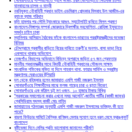
সোনারগাঁওয়ে পাম্পগুলোতে গ্যাস সংকট, চরম ভোগান্তিতে সিএনজি চালিত
যানবাহনের চালক ও যাত্রী
নবনিযুক্ত নৌবাহিনী প্রধান ভাইস এডমিরাল খোন্দকার মিসবাহ উল আজীম-এর
র‍্যাংক ব্যাজ পরিধান
হুতি হামলার পর সৌদি ট্যাংকারে আগুন, স্যাটেলাইট ছবিতে মিলল প্রমাণ
বাংলাদেশ-সিঙ্গাপুর সম্পর্ক জোরদারে দ্বিপক্ষীয় সহযোগিতা, রোহিঙ্গা ইস্যুতেও
সমর্থন চাইল ঢাকা
ম্যানিলায় আসিয়ান বৈঠকের ফাঁকে বাংলাদেশ-ভারতের পররাষ্ট্রমন্ত্রীদের শুভেচ্ছা
বিনিময়
চৌদ্দগ্রামে প্রবাসীর বাড়িতে বিয়ের দাবিতে তরুণী’র অনশন, বাসা ভাড়া নিয়ে
একসাথে থাকার অভিযোগ
তেজগাঁও বিভাগের অভিযানে বিভিন্ন অপরাধে জড়িত ৫৭ জন গ্রেফতার
মাননীয় প্রধানমন্ত্রীর সাথে বিদায়ী নৌবাহিনী প্রধানের সৌজন্য সাক্ষাৎ
সাংবাদিক শফিকের মুক্তি না দিলে শাহবাগ থানা, ফায়ার সার্ভিস ও স্বরাষ্ট্র
মন্ত্রণালয় ঘেরাওয়ের হুঁশিয়ারি
দল থেকে বহিষ্কার হলেন জামায়াত এমপি গাজী নজরুল ইসলাম
সোনারগাঁওয়ে শিক্ষার্থীদের মাঝে ফলজ গাছের চারা ও ছাতা বিতরণ ​
সোনারগাঁওয়ে এক কাঁঠাল দুই মণ ওজন, ১০ হাজার টাকায় বিক্রি
“সরকারের সমালোচনা করার এখনো সময় আসেনি”-জাতীয় পার্টির (কাজী জাফর)
প্রেসিডিয়াম সদস্য কাজী মোঃ নাহিদ
জামায়াতের গঠনতন্ত্র অনুযায়ী এমপি গাজী নজরুল ইসলামের ভবিষ্যৎ কী হতে
পারে?
বায়লা ফিউচার সামিটে বৈশ্বিক বাণিজ্য মেলার সুযোগ তুলে ধরল মেসে ফ্রাঙ্কফুর্ট
বাংলাদেশ
বৃষ্টিভেজা দিনে মেসির প্রতি ভালোবাসা জানালেন পরীমণি