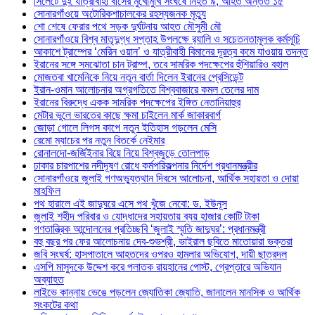
সিলেটে দুই যাত্রীবাহী বাসের মুখোমুখি সংঘর্ষে নিহত ৯, আহত অন্তত ১৫
সোনারগাঁওয়ে অটোরিকশাচালকের রহস্যজনক মৃত্যু
শো শেষে ফেরার পথে সড়ক দুর্ঘটনায় আহত মৌসুমী মৌ
সোনারগাঁওয়ে বিশ্ব মাতৃদুগ্ধ সপ্তাহ উপলক্ষে র‍্যালি ও সচেতনতামূলক কর্মসূচি
আকাশে ট্রাম্পের ‘মেরিন ওয়ান’ ও যাত্রীবাহী বিমানের দূরত্ব কমে যাওয়ায় তদন্ত
ইরানের সঙ্গে সমঝোতা চান ট্রাম্প, তবে সামরিক পদক্ষেপের হুঁশিয়ারিও বহাল
মোজতবা খামেনিকে নিয়ে নতুন বার্তা দিলেন ইরানের প্রেসিডেন্ট
ইরান-ওমান আলোচনার অগ্রগতিতে বিশ্ববাজারে কমল তেলের দাম
ইরানের বিরুদ্ধে একক সামরিক পদক্ষেপের ইঙ্গিত নেতানিয়াহুর
মেটার ভুলে ভারতের কাছে ক্ষমা চাইলেন মার্ক জাকারবার্গ
জোড়া গোলে লিগস কাপে নতুন ইতিহাস গড়লেন মেসি
রেমো ম্যাচের পর নতুন বিতর্কে নেইমার
রোনালদো-জর্জিইনার বিয়ে নিয়ে বিশ্বজুড়ে তোলপাড়
ঢাকার চারপাশের নদীদূষণ রোধে কর্মপরিকল্পনার নির্দেশ প্রধানমন্ত্রীর
সোনারগাঁওয়ে জুলাই গণঅভ্যুত্থান দিবসে আলোচনা, আর্থিক সহায়তা ও দোয়া
মাহফিল
পথ হারালে এই জাদুঘরে এসে পথ খুঁজে নেবো: ড. ইউনূস
জুলাই শহীদ পরিবার ও যোদ্ধাদের সহায়তায় ব্যয় হাজার কোটি টাকা
গণতান্ত্রিক আন্দোলনের প্রতিচ্ছবি ‘জুলাই স্মৃতি জাদুঘর’: প্রধানমন্ত্রী
বহু বছর পর ফের আলোচনায় দেব-শুভশ্রী, ভাইরাল ছবিতে মাতোয়ারা ভক্তরা
জবি সংঘর্ষ: হাসপাতালে আহতদের ওপরও হামলার অভিযোগ, দায়ী ছাত্রদল
এসপি মাসুদকে উদ্দেশ করে পলাতক রায়হানের পোস্ট, গ্রেপ্তারে অভিযান
অব্যাহত
লাইভে কান্নায় ভেঙে পড়লেন জ্যোতিকা জ্যোতি, জানালেন মানসিক ও আর্থিক
সংকটের কথা