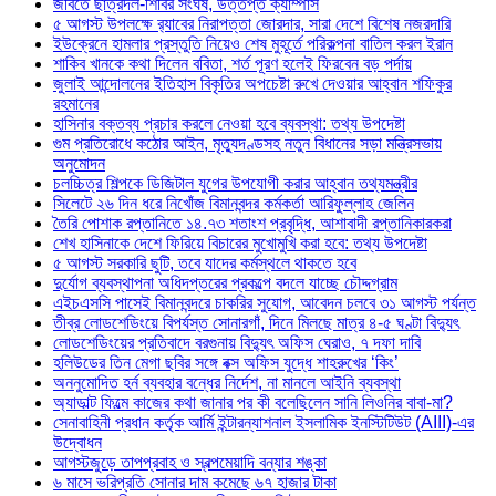
জবিতে ছাত্রদল-শিবির সংঘর্ষ, উত্তপ্ত ক্যাম্পাস
৫ আগস্ট উপলক্ষে র‌্যাবের নিরাপত্তা জোরদার, সারা দেশে বিশেষ নজরদারি
ইউক্রেনে হামলার প্রস্তুতি নিয়েও শেষ মুহূর্তে পরিকল্পনা বাতিল করল ইরান
শাকিব খানকে কথা দিলেন ববিতা, শর্ত পূরণ হলেই ফিরবেন বড় পর্দায়
জুলাই আন্দোলনের ইতিহাস বিকৃতির অপচেষ্টা রুখে দেওয়ার আহ্বান শফিকুর
রহমানের
হাসিনার বক্তব্য প্রচার করলে নেওয়া হবে ব্যবস্থা: তথ্য উপদেষ্টা
গুম প্রতিরোধে কঠোর আইন, মৃত্যুদণ্ডসহ নতুন বিধানের সড়া মন্ত্রিসভায়
অনুমোদন
চলচ্চিত্র শিল্পকে ডিজিটাল যুগের উপযোগী করার আহ্বান তথ্যমন্ত্রীর
সিলেটে ২৬ দিন ধরে নিখোঁজ বিমানবন্দর কর্মকর্তা আরিফুল্লাহ জেলিন
তৈরি পোশাক রপ্তানিতে ১৪.৭৩ শতাংশ প্রবৃদ্ধি, আশাবাদী রপ্তানিকারকরা
শেখ হাসিনাকে দেশে ফিরিয়ে বিচারের মুখোমুখি করা হবে: তথ্য উপদেষ্টা
৫ আগস্ট সরকারি ছুটি, তবে যাদের কর্মস্থলে থাকতে হবে
দুর্যোগ ব্যবস্থাপনা অধিদপ্তরের প্রকল্পে বদলে যাচ্ছে চৌদ্দগ্রাম
এইচএসসি পাসেই বিমানবন্দরে চাকরির সুযোগ, আবেদন চলবে ৩১ আগস্ট পর্যন্ত
তীব্র লোডশেডিংয়ে বিপর্যস্ত সোনারগাঁ, দিনে মিলছে মাত্র ৪-৫ ঘণ্টা বিদ্যুৎ
লোডশেডিংয়ের প্রতিবাদে বরগুনায় বিদ্যুৎ অফিস ঘেরাও, ৭ দফা দাবি
হলিউডের তিন মেগা ছবির সঙ্গে বক্স অফিস যুদ্ধে শাহরুখের ‘কিং’
অননুমোদিত হর্ন ব্যবহার বন্ধের নির্দেশ, না মানলে আইনি ব্যবস্থা
অ্যাডাল্ট ফিল্মে কাজের কথা জানার পর কী বলেছিলেন সানি লিওনির বাবা-মা?
সেনাবাহিনী প্রধান কর্তৃক আর্মি ইন্টারন্যাশনাল ইসলামিক ইনস্টিটিউট (AIII)-এর
উদ্বোধন
আগস্টজুড়ে তাপপ্রবাহ ও স্বল্পমেয়াদি বন্যার শঙ্কা
৬ মাসে ভরিপ্রতি সোনার দাম কমেছে ৬৭ হাজার টাকা