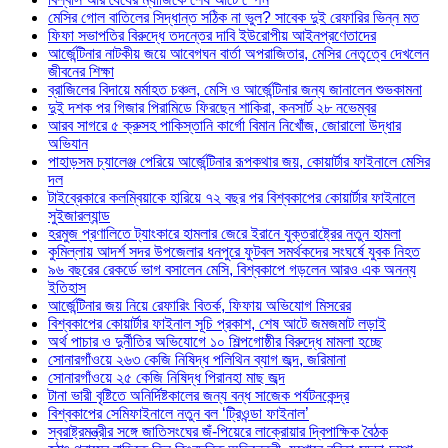
মেসির গোল বাতিলের সিদ্ধান্ত সঠিক না ভুল? সাবেক দুই রেফারির ভিন্ন মত
ফিফা সভাপতির বিরুদ্ধে তদন্তের দাবি ইউরোপীয় আইনপ্রণেতাদের
আর্জেন্টিনার নাটকীয় জয়ে আবেগঘন বার্তা অপরাজিতার, মেসির নেতৃত্বে দেখলেন
জীবনের শিক্ষা
ব্রাজিলের বিদায়ে মর্মাহত চঞ্চল, মেসি ও আর্জেন্টিনার জন্য জানালেন শুভকামনা
দুই দশক পর গিজার পিরামিডে ফিরছেন শাকিরা, কনসার্ট ২৮ নভেম্বর
আরব সাগরে ৫ ক্রুসহ পাকিস্তানি কার্গো বিমান নিখোঁজ, জোরালো উদ্ধার
অভিযান
পাহাড়সম চ্যালেঞ্জ পেরিয়ে আর্জেন্টিনার রূপকথার জয়, কোয়ার্টার ফাইনালে মেসির
দল
টাইব্রেকারে কলম্বিয়াকে হারিয়ে ৭২ বছর পর বিশ্বকাপের কোয়ার্টার ফাইনালে
সুইজারল্যান্ড
হরমুজ প্রণালিতে ট্যাংকারে হামলার জেরে ইরানে যুক্তরাষ্ট্রের নতুন হামলা
কুমিল্লায় আদর্শ সদর উপজেলার ধনপুরে ফুটবল সমর্থকদের সংঘর্ষে যুবক নিহত
৯৬ বছরের রেকর্ডে ভাগ বসালেন মেসি, বিশ্বকাপে গড়লেন আরও এক অনন্য
ইতিহাস
আর্জেন্টিনার জয় নিয়ে রেফারিং বিতর্ক, ফিফায় অভিযোগ মিসরের
বিশ্বকাপের কোয়ার্টার ফাইনাল সূচি প্রকাশ, শেষ আটে জমজমাট লড়াই
অর্থ পাচার ও দুর্নীতির অভিযোগে ১০ শিল্পগোষ্ঠীর বিরুদ্ধে মামলা হচ্ছে
সোনারগাঁওয়ে ২৬৩ কেজি নিষিদ্ধ পলিথিন ব্যাগ জব্দ, জরিমানা
সোনারগাঁওয়ে ২৫ কেজি নিষিদ্ধ পিরানহা মাছ জব্দ
টানা ভারী বৃষ্টিতে অনির্দিষ্টকালের জন্য বন্ধ সাজেক পর্যটনকেন্দ্র
বিশ্বকাপের সেমিফাইনালে নতুন বল ‘ট্রিওন্ডা ফাইনাল’
স্বরাষ্ট্রমন্ত্রীর সঙ্গে জাতিসংঘের জঁ-পিয়েরে লাক্রোয়ার দ্বিপাক্ষিক বৈঠক