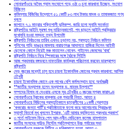
সোনারগাঁওয়ে অবৈধ গ্যাস সংযোগে গড়ে ওঠা ৩ চুনা কারখানা উচ্ছেদ, সংযোগ
বিচ্ছিন্ন
কুমিল্লায় বিজিবির উদ্যোগে ৫১ কোটি ৮৩ লাখ টাকার মাদক ও তামাকজাত পণ্য
ধ্বংস
জাপানে ৭.১ মাত্রার শক্তিশালী ভূমিকম্প, জারি হলো সুনামি সতর্কতা
রাষ্ট্রপতির আইনি সুরক্ষা শুধু দায়িত্বকালেই, পদ ছাড়লে আইনি প্রক্রিয়ার
মুখোমুখি হওয়া সম্ভব: তথ্য উপদেষ্টা
রাষ্ট্রপতি নির্বাচনের তারিখ এখনও চূড়ান্ত নয়, প্রস্তুত নির্বাচন কমিশন
পুলিশের গাড়ি ভাঙচুর মামলায় নারায়ণগঞ্জ আদালতে হাজিরা দিলেন আইভী
ছেলেকে কোলে নিয়েই মঞ্চ মাতালেন নোবেল, গাইলেন জেমসের ‘বাবা’
রাষ্ট্রপতি নির্বাচন নিয়ে স্পিকারের সঙ্গে বৈঠকে সিইসি
আজ প্রথমবার বঙ্গভবনে দাফতরিক কার্যক্রম পরিচালনা করবেন ভারপ্রাপ্ত
রাষ্ট্রপতি
দেড় বছরের মধ্যেই চালু হবে চায়না ইকোনমিক জোনের প্রথম কারখানা: আশিক
চৌধুরী
চায়না ইকোনমিক জোনে এক লাখের বেশি কর্মসংস্থান হবে: অর্থমন্ত্রী
**জাতীয় অধ্যাপক হলেন অধ্যাপক ড. মাহবুব উল্লাহ**
সম্পদের হিসাব না দেওয়ায় এসকে সুর চৌধুরীর ৩ বছরের সশ্রম কারাদণ্ড
সোনারগাঁওয়ে ট্রাকের ধাক্কায় এক পথচারী নিহত, আহত ৪
সোনারগাঁওয়ে মিছিলের প্রস্তুতিকালে ছাত্রলীগের ১২কর্মী গ্রেপ্তার
‘ককরোচ জনতা পার্টি’র প্রতিষ্ঠাতাকে ফলো করে আলোচনায় প্রিয়াঙ্কা
স্যালুট বিতর্কে মুখ খুললেন ইশরাক, ‘এটি আমার ব্যক্তিগত শ্রদ্ধার প্রকাশ’
৩ শর্তে লাইসেন্স ফিরে পেল আদ্-দ্বীন মেডিকেল কলেজ হাসপাতাল
জাতীয় সংসদের সাউন্ড সিস্টেম প্রতিস্থাপনে উচ্চ পর্যায়ের সভা
সোনারগাঁওয়ে যুবককে পিটিয়ে ও ছুরিকাঘাতে হত্যা, আহত ৩