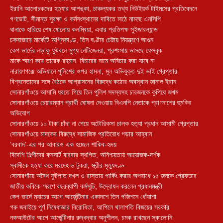
ইরানি আলোচকদের হত্যার আশঙ্কা, চাঞ্চল্যকর তথ্য নিউইয়র্ক টাইমসের প্রতিবেদনে
গণভোট, সীমান্ত সুরক্ষা ও কর্মসংস্থানের দাবিতে মাঠে নামছে এনসিপি
ঘানাকে হারিয়ে শেষ ষোলোয় কলম্বিয়া, এবার প্রতিপক্ষ সুইজারল্যান্ড
চকবাজারে মার্কেটে অগ্নিকাণ্ড, তিন ঘণ্টার চেষ্টায় নিয়ন্ত্রণে আগুন
কেপ ভার্দের লড়াকু ফুটবলে মুগ্ধ নেটিজেনরা, প্রশংসায় ভাসছে ফেসবুক
মাকে স্মরণ করে তারেক রহমান: বিচারের নামে অবিচার করা যাবে না
নারায়ণগঞ্জে অভিযানে পুলিশের ওপর হামলা, মূল অভিযুক্ত দুই ভাই গ্রেপ্তার
বিশ্বনেতাদের সঙ্গে বৈঠকে আগ্রাসনের বিরুদ্ধে কঠোর অবস্থান জানাল ইরান
সোনারগাঁওয়ে আসামি ধরতে গিয়ে তিন পুলিশ সদস্যসহ চারজনকে কুপিয়ে জখম
সোনারগাঁওয়ে চেয়ারম্যান প্রার্থী ঘোষনা দেওয়ায় বিএনপি নেতাকে প্রাণনাশের হুমকির
অভিযোগ
সোনারগাঁওয়ে ১০ টাকা চাঁদা না পেয়ে অটোরিকসা চালক হত্যা প্রধান আসামী গ্রেপ্তার
সোনারগাঁওয়ে মাদকের বিরুদ্ধে সামাজিক প্রতিরোধ গড়ার আহ্বান
‘বরবাদ’-এর পর আবারও এক হচ্ছেন শাকিব-হৃদয়
বিদেশি শিল্পীদের কনসার্ট বারবার স্থগিত, অনিশ্চয়তায় আয়োজক-দর্শক
স্বামীকে হত্যা করে মরদেহ ৬ টুকরা, স্ত্রীর মৃত্যুদণ্ড
সোনারগাঁয়ে অবৈধ ফুটপাত দখল ও রাস্তায় পার্কিং করার অপরাধে ১৫ জনকে গ্রেফতার
জাতীয় কবিকে স্মরণে বছরব্যাপী কর্মসূচি, উদ্বোধন করলেন প্রধানমন্ত্রী
কেপ ভার্দে ম্যাচের আগে আর্জেন্টিনার একাদশে তিন পজিশনে ধোঁয়াশা
গরু জবাইয়ে পূর্ণ নিষেধাজ্ঞার বিরোধিতা, আপিলে থালাপতি বিজয়ের সরকার
নকআউটের আগে আর্জেন্টিনার রুদ্ধদ্বার অনুশীলন, চমক রাখছেন স্কালোনি