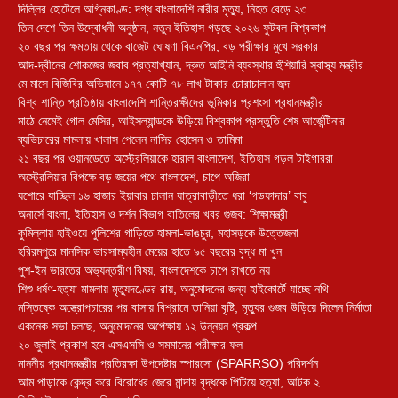
দিল্লির হোটেলে অগ্নিকাণ্ড: দগ্ধ বাংলাদেশি নারীর মৃত্যু, নিহত বেড়ে ২৩
তিন দেশে তিন উদ্বোধনী অনুষ্ঠান, নতুন ইতিহাস গড়ছে ২০২৬ ফুটবল বিশ্বকাপ
২০ বছর পর ক্ষমতায় থেকে বাজেট ঘোষণা বিএনপির, বড় পরীক্ষার মুখে সরকার
আদ-দ্বীনের শোকজের জবাব প্রত্যাখ্যান, দ্রুত আইনি ব্যবস্থার হুঁশিয়ারি স্বাস্থ্য মন্ত্রীর
মে মাসে বিজিবির অভিযানে ১৭৭ কোটি ৭৮ লাখ টাকার চোরাচালান জব্দ
বিশ্ব শান্তি প্রতিষ্ঠায় বাংলাদেশি শান্তিরক্ষীদের ভূমিকার প্রশংসা প্রধানমন্ত্রীর
মাঠে নেমেই গোল মেসির, আইসল্যান্ডকে উড়িয়ে বিশ্বকাপ প্রস্তুতি শেষ আর্জেন্টিনার
ব্যভিচারের মামলায় খালাস পেলেন নাসির হোসেন ও তামিমা
২১ বছর পর ওয়ানডেতে অস্ট্রেলিয়াকে হারাল বাংলাদেশ, ইতিহাস গড়ল টাইগাররা
অস্ট্রেলিয়ার বিপক্ষে বড় জয়ের পথে বাংলাদেশ, চাপে অজিরা
যশোরে যাচ্ছিল ১৬ হাজার ইয়াবার চালান যাত্রাবাড়ীতে ধরা ‘গডফাদার’ বাবু
অনার্সে বাংলা, ইতিহাস ও দর্শন বিভাগ বাতিলের খবর গুজব: শিক্ষামন্ত্রী
কুমিল্লায় হাইওয়ে পুলিশের গাড়িতে হামলা-ভাঙচুর, মহাসড়কে উত্তেজনা
‎হরিরমপুরে মানসিক ভারসাম্যহীন মেয়ের হাতে ৯৫ বছরের বৃদ্ধ মা খুন
পুশ-ইন ভারতের অভ্যন্তরীণ বিষয়, বাংলাদেশকে চাপে রাখতে নয়
শিশু ধর্ষণ-হত্যা মামলায় মৃত্যুদণ্ডের রায়, অনুমোদনের জন্য হাইকোর্টে যাচ্ছে নথি
মস্তিষ্কে অস্ত্রোপচারের পর বাসায় বিশ্রামে তানিয়া বৃষ্টি, মৃত্যুর গুজব উড়িয়ে দিলেন নির্মাতা
একনেক সভা চলছে, অনুমোদনের অপেক্ষায় ১২ উন্নয়ন প্রকল্প
২০ জুলাই প্রকাশ হবে এসএসসি ও সমমানের পরীক্ষার ফল
মাননীয় প্রধানমন্ত্রীর প্রতিরক্ষা উপদেষ্টার স্পারসো (SPARRSO) পরিদর্শন
আম পাড়াকে কেন্দ্র করে বিরোধের জেরে মান্দায় বৃদ্ধকে পিটিয়ে হত্যা, আটক ২