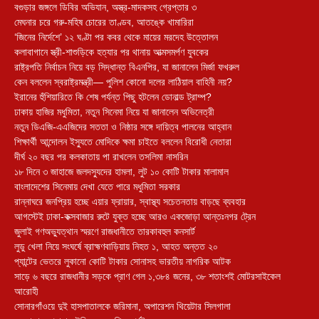
বগুড়ার জঙ্গলে ডিবির অভিযান, অস্ত্র-মাদকসহ গ্রেপ্তার ৩
মেঘনার চরে গরু-মহিষ চোরের তাণ্ডব, আতঙ্কে খামারিরা
‘জিনের নির্দেশে’ ১২ ঘণ্টা পর কবর থেকে মায়ের মরদেহ উত্তোলন
কলাবাগানে স্ত্রী-শাশুড়িকে হত্যার পর থানায় আত্মসমর্পণ যুবকের
রাষ্ট্রপতি নির্বাচন নিয়ে বড় সিদ্ধান্ত বিএনপির, যা জানালেন মির্জা ফখরুল
কেন বললেন স্বরাষ্ট্রমন্ত্রী— পুলিশ কোনো দলের লাঠিয়াল বাহিনী নয়?
ইরানের হুঁশিয়ারিতে কি শেষ পর্যন্ত পিছু হটলেন ডোনাল্ড ট্রাম্প?
ঢাকায় হাজির মধুমিতা, নতুন সিনেমা নিয়ে যা জানালেন অভিনেত্রী
নতুন ডিএজি-এএজিদের সততা ও নিষ্ঠার সঙ্গে দায়িত্ব পালনের আহ্বান
শিক্ষার্থী আন্দোলন ইস্যুতে মোদিকে ক্ষমা চাইতে বললেন বিরোধী নেতারা
দীর্ঘ ২০ বছর পর কলকাতায় পা রাখলেন তসলিমা নাসরিন
১৮ দিনে ৩ জাহাজে জলদস্যুদের হামলা, লুট ১০ কোটি টাকার মালামাল
বাংলাদেশের সিনেমায় দেখা যেতে পারে মধুমিতা সরকার
রান্নাঘরে জনপ্রিয় হচ্ছে এয়ার ফ্রায়ার, স্বাস্থ্য সচেতনতায় বাড়ছে ব্যবহার
আগস্টেই ঢাকা-কক্সবাজার রুটে যুক্ত হচ্ছে আরও একজোড়া আন্তঃনগর ট্রেন
জুলাই গণঅভ্যুত্থান স্মরণে রাজধানীতে তারকাবহুল কনসার্ট
লুডু খেলা নিয়ে সংঘর্ষে ব্রাহ্মণবাড়িয়ায় নিহত ১, আহত অন্তত ২০
প্যান্টের ভেতরে লুকানো কোটি টাকার সোনাসহ ভারতীয় নাগরিক আটক
সাড়ে ৬ বছরে রাজধানীর সড়কে প্রাণ গেল ১,৩৮৪ জনের, ৩৮ শতাংশই মোটরসাইকেল
আরোহী
সোনারগাঁওয়ে দুই হাসপাতালকে জরিমানা, অপারেশন থিয়েটার সিলগালা