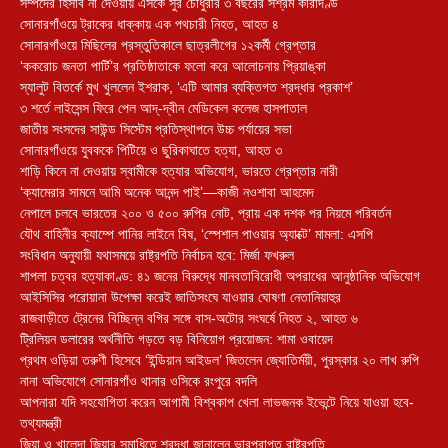
সম্পদের হিসাব না দেওয়ায় এসকে সুর চৌধুরীর ৩ বছরের সশ্রম কারাদণ্ড
সোনারগাঁওয়ে ট্রাকের ধাক্কায় এক পথচারী নিহত, আহত ৪
সোনারগাঁওয়ে মিছিলের প্রস্তুতিকালে ছাত্রলীগের ১২কর্মী গ্রেপ্তার
‘ককরোচ জনতা পার্টি’র প্রতিষ্ঠাতাকে ফলো করে আলোচনায় প্রিয়াঙ্কা
স্যালুট বিতর্কে মুখ খুললেন ইশরাক, ‘এটি আমার ব্যক্তিগত শ্রদ্ধার প্রকাশ’
৩ শর্তে লাইসেন্স ফিরে পেল আদ্-দ্বীন মেডিকেল কলেজ হাসপাতাল
জাতীয় সংসদের সাউন্ড সিস্টেম প্রতিস্থাপনে উচ্চ পর্যায়ের সভা
সোনারগাঁওয়ে যুবককে পিটিয়ে ও ছুরিকাঘাতে হত্যা, আহত ৩
শাড়ি কিনে না দেওয়ায় স্বামীকে হত্যার অভিযোগ, ভারতে গ্রেপ্তার নারী
‘ক্যামেরার সামনে আমি অনেক আনন্দ পাই’—কাজী নওশাবা আহমেদ
নেপালে চলবে ভারতের ২০০ ও ৫০০ রুপির নোট, প্রায় এক দশক পর নিয়মে পরিবর্তন
যৌথ বাহিনীর ক্যাম্পে পানির লাইনে বিষ, ‘স্পেশাল পাওয়ার অ্যাক্টে’ মামলা: এসপি
সংবিধান অনুযায়ী যথাসময়ে রাষ্ট্রপতি নির্বাচন হবে: মির্জা ফখরুল
শাপলা চত্বর হত্যাকাণ্ড: ৪১ জনের বিরুদ্ধে মানবতাবিরোধী অপরাধের আনুষ্ঠানিক অভিযোগ
আইসিসির পরোয়ানা উপেক্ষা করেই জাতিসংঘে যাওয়ার ঘোষণা নেতানিয়াহুর
রাজবাড়ীতে ট্রেনের বিচ্ছিন্ন বগির সঙ্গে বাস-অটোর সংঘর্ষে নিহত ২, আহত ৬
ট্রিলিয়ন ডলারের অর্থনীতি গড়তে বড় বিনিয়োগ প্রয়োজন: শামা ওবায়েদ
প্রথম ওড়িয়া তরুণী হিসেবে ‘ইন্ডিয়ান আইডল’ জিতলেন জ্যোতির্ময়ী, পুরস্কার ২০ লাখ রুপি
নানা অভিযোগে সোনারগাঁও থানার ওসিকে রংপুরে বদলি
আপনারা যদি সহযোগিতা করেন আগামী বিশ্বকাপ খেলা লাভজনক ইভেন্টে নিয়ে যাওয়া হবে-
তথ্যমন্ত্রী
জিয়া ও খালেদা জিয়ার সমাধিতে শ্রদ্ধা জানালেন ভারপ্রাপ্ত রাষ্ট্রপতি