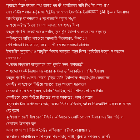
অ্যাডাল্ট ফিল্মে কাজের কথা জানার পর কী বলেছিলেন সানি লিওনির বাবা-মা?
সেনাবাহিনী প্রধান কর্তৃক আর্মি ইন্টারন্যাশনাল ইসলামিক ইনস্টিটিউট (AIII)-এর উদ্বোধন
আগস্টজুড়ে তাপপ্রবাহ ও স্বল্পমেয়াদি বন্যার শঙ্কা
৬ মাসে ভরিপ্রতি সোনার দাম কমেছে ৬৭ হাজার টাকা
হরমুজ প্রণালী সংকট আরও গভীর, মুখোমুখি ট্রাম্প ও তেহরানের বক্তব্য
পাকিস্তানে শান্তি সমাবেশে আত্মঘাতী বিস্ফোরণ, নিহত ১৩
শেখ হাসিনা ফিরতে চান, তবে… কী বললেন তসলিমা নাসরিন
ইসলামিক মূল্যবোধ ও আধুনিক শিক্ষার সমন্বয়ে নতুন শিক্ষা প্রতিষ্ঠান উদ্বোধন করলেন
সেনাপ্রধান
সংসদের মাধ্যমেই বাস্তবায়ন হবে জুলাই সনদ: তথ্যমন্ত্রী
পাহাড়ের সংকট নিরসনে সরকারের কার্যকর ভূমিকা চাইলেন নাহিদ ইসলাম
হরমুজ প্রণালী খোলার কোনো চুক্তি হয়নি: ট্রাম্পকে প্রত্যাখ্যান তেহরানের
বেনজীর আহমেদকে ফিরিয়ে আনতে নতুন পদক্ষেপ সরকারের
মোজতবা খামেনিকে খুঁজছে মোসাদ-সিআইএ, পাল্টা গোপন কৌশলে ইরান
বেনজীরকে দেশে ফিরিয়ে বিচারের আশা সরকারের: শামা ওবায়েদ
বসুন্ধরায় চীনা নাগরিকদের ভাড়া ভবনে ডিবির অভিযান, অবৈধ ভিওআইপি চক্রের ৪ সদস্য
গ্রেপ্তার
কুমিল্লা ও ফেনী সীমান্তে বিজিবির অভিযানে ১ কোটি ১৫ লাখ টাকার ভারতীয় শাড়ি ও
মোবাইল ডিসপ্লে জব্দ
ভাড়া বাসায় পর্ন ভিডিও তৈরির অভিযোগে নারীসহ কারাগারে ৪
কক্সবাজার কারাগারের পাশে প্রকাশ্যে পাহাড় কাটা, ঝুঁকিতে মসজিদ ও মার্কেট