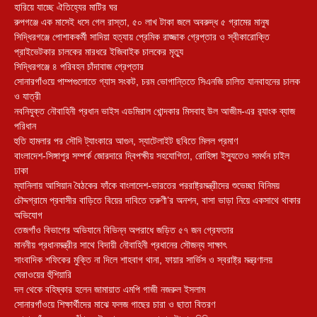
হারিয়ে যাচ্ছে ঐতিহ্যের মাটির ঘর
রুপগঞ্জে এক মাসেই ধসে গেল রাস্তা, ৫০ লাখ টাকা জলে অবরুদ্ধ ৫ গ্রামের মানুষ
সিদ্ধিরগঞ্জে পোশাককর্মী সাদিয়া হত্যায় প্রেমিক রাজ্জাক গ্রেপ্তার ও স্বীকারোক্তি
প্রাইভেটকার চালকের মারধরে ইজিবাইক চালকের মৃত্যু
সিদ্ধিরগঞ্জে ৪ পরিবহন চাঁদাবাজ গ্রেপ্তার
সোনারগাঁওয়ে পাম্পগুলোতে গ্যাস সংকট, চরম ভোগান্তিতে সিএনজি চালিত যানবাহনের চালক
ও যাত্রী
নবনিযুক্ত নৌবাহিনী প্রধান ভাইস এডমিরাল খোন্দকার মিসবাহ উল আজীম-এর র‍্যাংক ব্যাজ
পরিধান
হুতি হামলার পর সৌদি ট্যাংকারে আগুন, স্যাটেলাইট ছবিতে মিলল প্রমাণ
বাংলাদেশ-সিঙ্গাপুর সম্পর্ক জোরদারে দ্বিপক্ষীয় সহযোগিতা, রোহিঙ্গা ইস্যুতেও সমর্থন চাইল
ঢাকা
ম্যানিলায় আসিয়ান বৈঠকের ফাঁকে বাংলাদেশ-ভারতের পররাষ্ট্রমন্ত্রীদের শুভেচ্ছা বিনিময়
চৌদ্দগ্রামে প্রবাসীর বাড়িতে বিয়ের দাবিতে তরুণী’র অনশন, বাসা ভাড়া নিয়ে একসাথে থাকার
অভিযোগ
তেজগাঁও বিভাগের অভিযানে বিভিন্ন অপরাধে জড়িত ৫৭ জন গ্রেফতার
মাননীয় প্রধানমন্ত্রীর সাথে বিদায়ী নৌবাহিনী প্রধানের সৌজন্য সাক্ষাৎ
সাংবাদিক শফিকের মুক্তি না দিলে শাহবাগ থানা, ফায়ার সার্ভিস ও স্বরাষ্ট্র মন্ত্রণালয়
ঘেরাওয়ের হুঁশিয়ারি
দল থেকে বহিষ্কার হলেন জামায়াত এমপি গাজী নজরুল ইসলাম
সোনারগাঁওয়ে শিক্ষার্থীদের মাঝে ফলজ গাছের চারা ও ছাতা বিতরণ ​