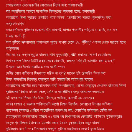
শেয়ারবাজার কেলেঙ্কারির হোতাদের বিচার হবে: প্রধানমন্ত্রী
বার কাউন্সিলের আদলে সাংবাদিক নিবন্ধনের ব্যবস্থা হচ্ছে: তথ্যমন্ত্রী
আর্জেন্টিনা-মিশর ম্যাচের রেফারির পক্ষে কলিনা, ‘রেফারিদের সততা প্রশ্নবিদ্ধ করা
অগ্রহণযোগ্য’
সোনারগাঁওয়ে পুলিশের চেকপোস্টের সামনেই জাপান প্রবাসীর গাড়িতে ডাকাতি, ৩০ লাখ
টাকার স্বর্ণ লুট
টানা বৃষ্টিতে কক্সবাজারে পাহাড়ধসে মৃতের সংখ্যা বেড়ে ১৯, ঝুঁকিপূর্ণ এলাকা থেকে সরানো হচ্ছে
বাসিন্দাদের
ইরানের ৯০ লক্ষ্যবস্তুতে হামলার দাবি যুক্তরাষ্ট্র, পাল্টা জবাবের ঘোষণা তেহরানের
মিশরের পক্ষ নিলেন নিউইয়র্কের মেয়র মামদানী, বললেন ‘সত্যিই ডাকাতি করা হয়েছে!’
বিশ্বাস আর ধৈর্যের ম্যাজিকে শেষ আটে স্পেন
মেসির গোল বাতিলের সিদ্ধান্ত সঠিক না ভুল? সাবেক দুই রেফারির ভিন্ন মত
ফিফা সভাপতির বিরুদ্ধে তদন্তের দাবি ইউরোপীয় আইনপ্রণেতাদের
আর্জেন্টিনার নাটকীয় জয়ে আবেগঘন বার্তা অপরাজিতার, মেসির নেতৃত্বে দেখলেন জীবনের শিক্ষা
ব্রাজিলের বিদায়ে মর্মাহত চঞ্চল, মেসি ও আর্জেন্টিনার জন্য জানালেন শুভকামনা
দুই দশক পর গিজার পিরামিডে ফিরছেন শাকিরা, কনসার্ট ২৮ নভেম্বর
আরব সাগরে ৫ ক্রুসহ পাকিস্তানি কার্গো বিমান নিখোঁজ, জোরালো উদ্ধার অভিযান
পাহাড়সম চ্যালেঞ্জ পেরিয়ে আর্জেন্টিনার রূপকথার জয়, কোয়ার্টার ফাইনালে মেসির দল
টাইব্রেকারে কলম্বিয়াকে হারিয়ে ৭২ বছর পর বিশ্বকাপের কোয়ার্টার ফাইনালে সুইজারল্যান্ড
হরমুজ প্রণালিতে ট্যাংকারে হামলার জেরে ইরানে যুক্তরাষ্ট্রের নতুন হামলা
কুমিল্লায় আদর্শ সদর উপজেলার ধনপুরে ফুটবল সমর্থকদের সংঘর্ষে যুবক নিহত