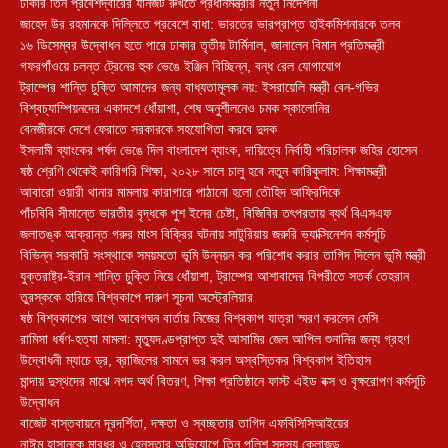
ঢাকার তিন প্রবেশদ্বারের যানজট রুখতে প্রধানমন্ত্রীর নতুন নির্দেশনা
জাহেদ উর রহমানকে দিল্লিতে প্রবেশে বাধা: ভারতের ভারপ্রাপ্ত হাইকমিশনারকে তলব
১৬ ডিসেম্বর উদ্বোধন হতে পারে ঢাকার তৃতীয় টার্মিনাল, জানালেন বিমান প্রতিমন্ত্রী
গফরগাঁওয়ে চলন্ত ট্রেনের হুক ভেঙে ইঞ্জিন বিচ্ছিন্ন, বন্ধ রেল যোগাযোগ
ট্রাম্পের শান্তি চুক্তি আমাদের জন্য বাধ্যতামূলক নয়: ইসরায়েলি মন্ত্রী বেন-গভির
বিশ্বচ্যাম্পিয়নদের একাদশে ধোঁয়াশা, শেষ অনুশীলনেও চমক স্কালোনির
বেনজীরকে দেশে ফেরাতে সরকারকে সহযোগিতা করবে দুদক
ইসলামী ব্যাংকের পর্ষদ ভেঙে দিল বাংলাদেশ ব্যাংক, দায়িত্বে নির্বাহী পরিচালক জহির হোসেন
ষষ্ঠ শ্রেণি থেকেই কারিগরি শিক্ষা, ২০২৮ সালে চালু হবে নতুন কারিকুলাম: শিক্ষামন্ত্রী
আবারো ওয়ারী থানার মামলায় কারাগারে পাঠানো হলো তৌহিদ আফ্রিদিকে
পাঁচবিবি সীমান্তে ভারতীয় বৃদ্ধকে পুশ ইনের চেষ্টা, বিজিবির তৎপরতায় ব্যর্থ বিএসএফ
জলাতঙ্ক আক্রান্ত গরুর মাংস বিক্রির ঘটনায় সাটুরিয়ায় জরুরি ভ্যাক্সিনেশন কর্মসূচি
বিভিন্ন সরকারি সংস্থাকে সময়মতো ভূমি উন্নয়ন কর পরিশোধ করার তাগিদ দিলেন ভূমি মন্ত্রী
যুক্তরাষ্ট্র-ইরান শান্তি চুক্তি নিয়ে ধোঁয়াশা, ট্রাম্পের আশাবাদের বিপরীতে সতর্ক তেহরান
তুরস্ককে হারিয়ে বিশ্বকাপে দারুণ সূচনা অস্ট্রেলিয়ার
ষষ্ঠ বিশ্বকাপের আগে আবেগঘন বার্তায় নিজের বিশ্বকাপ যাত্রা স্মরণ করলেন মেসি
রামিসা ধর্ষণ-হত্যা মামলা: মৃত্যুদণ্ডপ্রাপ্ত দুই আসামির জেল আপিল শুনানির জন্য গ্রহণ
উদ্বোধনী ম্যাচে ড্র, ব্রাজিলের সামনে ভর করল অস্বস্তিকর বিশ্বকাপ ইতিহাস
মান্দায় দুস্থদের মাঝে নগদ অর্থ বিতরণ, শিক্ষা প্রতিষ্ঠানে ফাস্ট এইড বক্স ও বৃক্ষরোপণ কর্মসূচি
উদ্বোধন
বাজেট বাস্তবায়নে দূরদর্শিতা, দক্ষতা ও স্বচ্ছতার তাগিদ এফবিসিসিআইয়ের
নাঈম হাসানকে মারধর ও হেনস্তার অভিযোগে তিন পুলিশ সদস্য ক্লোজড