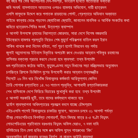
বহু বছর পর ফের আলোচনায় দেব-শুভশ্রী, ভাইরাল ছবিতে মাতোয়ারা ভক্তরা
জবি সংঘর্ষ: হাসপাতালে আহতদের ওপরও হামলার অভিযোগ, দায়ী ছাত্রদল
এসপি মাসুদকে উদ্দেশ করে পলাতক রায়হানের পোস্ট, গ্রেপ্তারে অভিযান অব্যাহত
লাইভে কান্নায় ভেঙে পড়লেন জ্যোতিকা জ্যোতি, জানালেন মানসিক ও আর্থিক সংকটের কথা
জবিতে ছাত্রদল-শিবির সংঘর্ষ, উত্তপ্ত ক্যাম্পাস
৫ আগস্ট উপলক্ষে র‌্যাবের নিরাপত্তা জোরদার, সারা দেশে বিশেষ নজরদারি
ইউক্রেনে হামলার প্রস্তুতি নিয়েও শেষ মুহূর্তে পরিকল্পনা বাতিল করল ইরান
শাকিব খানকে কথা দিলেন ববিতা, শর্ত পূরণ হলেই ফিরবেন বড় পর্দায়
জুলাই আন্দোলনের ইতিহাস বিকৃতির অপচেষ্টা রুখে দেওয়ার আহ্বান শফিকুর রহমানের
হাসিনার বক্তব্য প্রচার করলে নেওয়া হবে ব্যবস্থা: তথ্য উপদেষ্টা
গুম প্রতিরোধে কঠোর আইন, মৃত্যুদণ্ডসহ নতুন বিধানের সড়া মন্ত্রিসভায় অনুমোদন
চলচ্চিত্র শিল্পকে ডিজিটাল যুগের উপযোগী করার আহ্বান তথ্যমন্ত্রীর
সিলেটে ২৬ দিন ধরে নিখোঁজ বিমানবন্দর কর্মকর্তা আরিফুল্লাহ জেলিন
তৈরি পোশাক রপ্তানিতে ১৪.৭৩ শতাংশ প্রবৃদ্ধি, আশাবাদী রপ্তানিকারকরা
শেখ হাসিনাকে দেশে ফিরিয়ে বিচারের মুখোমুখি করা হবে: তথ্য উপদেষ্টা
৫ আগস্ট সরকারি ছুটি, তবে যাদের কর্মস্থলে থাকতে হবে
দুর্যোগ ব্যবস্থাপনা অধিদপ্তরের প্রকল্পে বদলে যাচ্ছে চৌদ্দগ্রাম
এইচএসসি পাসেই বিমানবন্দরে চাকরির সুযোগ, আবেদন চলবে ৩১ আগস্ট পর্যন্ত
তীব্র লোডশেডিংয়ে বিপর্যস্ত সোনারগাঁ, দিনে মিলছে মাত্র ৪-৫ ঘণ্টা বিদ্যুৎ
লোডশেডিংয়ের প্রতিবাদে বরগুনায় বিদ্যুৎ অফিস ঘেরাও, ৭ দফা দাবি
হলিউডের তিন মেগা ছবির সঙ্গে বক্স অফিস যুদ্ধে শাহরুখের ‘কিং’
অননুমোদিত হর্ন ব্যবহার বন্ধের নির্দেশ, না মানলে আইনি ব্যবস্থা