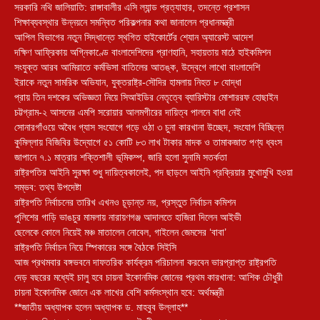
সরকারি নথি জালিয়াতি: রাঙ্গাবালীর এসি ল্যান্ড প্রত্যাহার, তদন্তে প্রশাসন
শিক্ষাব্যবস্থার উন্নয়নে সমন্বিত পরিকল্পনার কথা জানালেন প্রধানমন্ত্রী
আপিল বিভাগের নতুন সিদ্ধান্তে স্থগিত হাইকোর্টের শ্যোন অ্যারেস্ট আদেশ
দক্ষিণ আফ্রিকায় অগ্নিকাণ্ডে বাংলাদেশিদের প্রাণহানি, সহায়তায় মাঠে হাইকমিশন
সংযুক্ত আরব আমিরাতে কর্মভিসা বাতিলের আতঙ্ক, উদ্বেগে লাখো বাংলাদেশি
ইরাকে নতুন সামরিক অভিযান, যুক্তরাষ্ট্র-সৌদির হামলায় নিহত ৮ যোদ্ধা
প্রায় তিন দশকের অভিজ্ঞতা নিয়ে সিআইডির নেতৃত্বে ব্যারিস্টার মোশাররফ হোছাইন
চট্টগ্রাম-২ আসনের এমপি সরোয়ার আলমগীরের দায়িত্ব পালনে বাধা নেই
সোনারগাঁওয়ে অবৈধ গ্যাস সংযোগে গড়ে ওঠা ৩ চুনা কারখানা উচ্ছেদ, সংযোগ বিচ্ছিন্ন
কুমিল্লায় বিজিবির উদ্যোগে ৫১ কোটি ৮৩ লাখ টাকার মাদক ও তামাকজাত পণ্য ধ্বংস
জাপানে ৭.১ মাত্রার শক্তিশালী ভূমিকম্প, জারি হলো সুনামি সতর্কতা
রাষ্ট্রপতির আইনি সুরক্ষা শুধু দায়িত্বকালেই, পদ ছাড়লে আইনি প্রক্রিয়ার মুখোমুখি হওয়া
সম্ভব: তথ্য উপদেষ্টা
রাষ্ট্রপতি নির্বাচনের তারিখ এখনও চূড়ান্ত নয়, প্রস্তুত নির্বাচন কমিশন
পুলিশের গাড়ি ভাঙচুর মামলায় নারায়ণগঞ্জ আদালতে হাজিরা দিলেন আইভী
ছেলেকে কোলে নিয়েই মঞ্চ মাতালেন নোবেল, গাইলেন জেমসের ‘বাবা’
রাষ্ট্রপতি নির্বাচন নিয়ে স্পিকারের সঙ্গে বৈঠকে সিইসি
আজ প্রথমবার বঙ্গভবনে দাফতরিক কার্যক্রম পরিচালনা করবেন ভারপ্রাপ্ত রাষ্ট্রপতি
দেড় বছরের মধ্যেই চালু হবে চায়না ইকোনমিক জোনের প্রথম কারখানা: আশিক চৌধুরী
চায়না ইকোনমিক জোনে এক লাখের বেশি কর্মসংস্থান হবে: অর্থমন্ত্রী
**জাতীয় অধ্যাপক হলেন অধ্যাপক ড. মাহবুব উল্লাহ**