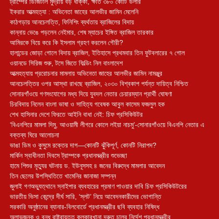
ট্রাম্পের ডিজিটাল মুদ্রায় বড় ধাক্কা, ক্ষতি ৩৮০ কোটি ডলার
ইকরার আত্মহত্যা : অভিনেতা জাহের আলভীর জামিন মেলেনি
কাঠগড়ায় আনচেলত্তি, ফিনিশিং ব্যর্থতায় ব্রাজিলের বিদায়
কান্নায় ভেঙে পড়লেন নেইমার, শেষ ম্যাচের ইঙ্গিত ব্রাজিল তারকার
আমিরকে বিয়ে করে কি ইসলাম গ্রহণ করলেন গৌরী?
হালান্ডের জোড়া গোলে বিদায় ব্রাজিল, ইতিহাসে প্রথমবার তিন ফুটবলারের ৭ গোল
ওয়ানডে সিরিজ শুরু, টসে জিতে ফিল্ডিং নিল বাংলাদেশ
আত্মহত্যায় প্ররোচনার মামলায় অভিনেতা জাহের আলভীর জামিন নামঞ্জুর
আনচেলত্তির ওপর আস্থা রাখছে ব্রাজিল, ২০৩০ বিশ্বকাপ পর্যন্ত দায়িত্ব নিশ্চিত
সোনারগাঁওয়ে গণসংযোগের মধ্য দিয়ে যুবদল নেতার চেয়ারম্যান প্রার্থী ঘোষণা
চিরবিদায় নিলেন বাংলা ভাষা ও সাহিত্য গবেষক আবুল কাসেম ফজলুল হক
শেখ হাসিনার দেশে ফিরতে আইনি বাধা নেই: চিফ প্রসিকিউটর
‘বিএনপিরে মামলা দিমু, আওয়ামী লীগরে কোলে লইয়া নাচমু’-সোনারগাঁওয়ে বিএনপি নেতার এ
বক্তব্য ঘিরে আলোচনা
ভাঙা ডিম ও কুসুমে রক্তের দাগ—কোনটি ঝুঁকিপূর্ণ, কোনটি নিরাপদ?
মার্কিন স্বাধীনতা দিবসে ট্রাম্পকে প্রধানমন্ত্রীর শুভেচ্ছা
হামে শিশুর মৃত্যুর ঘটনায় ড. ইউনূসসহ ৪ জনের বিরুদ্ধে মামলার আবেদন
তিন ছেলের উপস্থিতিতে খামেনির জানাজা সম্পন্ন
জুলাই গণঅভ্যুত্থানে স্নাইপার ব্যবহারের প্রমাণ পাওয়ার দাবি চিফ প্রসিকিউটরের
ভারতীয় ভিসা কেন্দ্রে দীর্ঘ সারি, ‘স্লট’ নিয়ে আবেদনকারীদের ভোগান্তি
সরকারি অনুষ্ঠানের ব্যানার-বিলবোর্ডে প্রধানমন্ত্রীর ছবি ব্যবহার নিষিদ্ধ
অলাভজনক ও বন্ধ রাষ্ট্রায়ত্ত কলকারখানা দ্রুত চালুর নির্দেশ প্রধানমন্ত্রীর