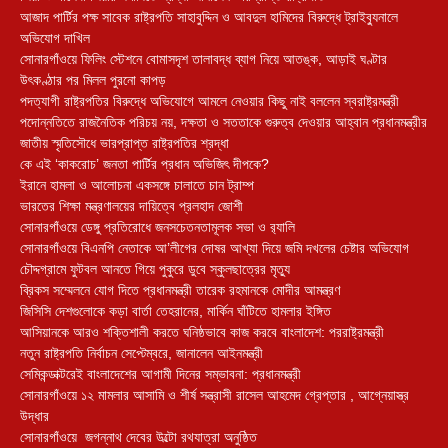
আজাদ পার্টির পক্ষ সাবেক রাষ্ট্রপতি সাহাবুদ্দিন ও আবদুল হামিদের বিরুদ্ধে ট্রাইব্যুনালে
অভিযোগ দাখিল
সোনারগাঁওয়ে ফিলিং স্টেশনে বোমাসদৃশ তালাবদ্ধ ব্যাগ নিয়ে আতঙ্ক, আড়াই ঘণ্টার
উৎকণ্ঠার পর মিলল পুরনো কাপড়
পদত্যাগী রাষ্ট্রপতির বিরুদ্ধে অভিযোগে আমলে নেওয়ার কিছু নাই বললেন স্বরাষ্ট্রমন্ত্রী
পদোন্নতিতে রাজনৈতিক পরিচয় নয়, দক্ষতা ও সততাকে গুরুত্ব দেওয়ার আহ্বান প্রধানমন্ত্রীর
জাতীয় স্মৃতিসৌধে ভারপ্রাপ্ত রাষ্ট্রপতির শ্রদ্ধা
কে এই ‘কাকরোচ’ জনতা পার্টির প্রধান অভিজিৎ দীপকে?
ইরানে হামলা ও আলোচনা একসঙ্গে চালাতে চান ট্রাম্প
ভারতের শিক্ষা মন্ত্রণালয়ের দায়িত্বে প্রলহাদ জোশী
সোনারগাঁওয়ে ডেঙ্গু প্রতিরোধে জনসচেতনতামূলক সভা ও র‍্যালি
সোনারগাঁওয়ে বিএনপি নেতাকে আ’লীগের দোষর আখ্যা দিয়ে জমি দখলের চেষ্টার অভিযোগ
চৌদ্দগ্রামে ফুটবল আনতে গিয়ে পুকুরে ডুবে স্কুলছাত্রের মৃত্যু
ব্রিকস সম্মেলনে যোগ দিতে প্রধানমন্ত্রী তারেক রহমানকে মোদীর আমন্ত্রণ
জিসিসি দেশগুলোকে কড়া বার্তা তেহরানের, মার্কিন ঘাঁটিতে হামলার ইঙ্গিত
আসিয়ানকে আরও শক্তিশালী করতে ঘনিষ্ঠভাবে কাজ করবে বাংলাদেশ: পররাষ্ট্রমন্ত্রী
নতুন রাষ্ট্রপতি নির্বাচন সেপ্টেম্বরে, জানালেন আইনমন্ত্রী
সেমিকন্ডাক্টরেই বাংলাদেশের আগামী দিনের সম্ভাবনা: প্রধানমন্ত্রী
সোনারগাঁওয়ে ১২ মামলার আসামি ও শীর্ষ সন্ত্রাসী রাসেল আহমেদ গ্রেপ্তার , আগ্নেয়াস্ত্র
উদ্ধার
সোনারগাঁওয়ে জগন্নাথ দেবের উল্টো রথযাত্রা অনুষ্ঠিত