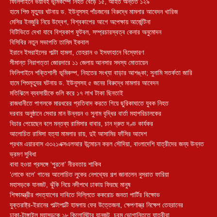
ফিলিপাইনে ভয়াবহ ভূমিকম্পে নিহত বেড়ে ১৫, আহত অন্তত ১২৯
হামে শিশু মৃত্যুর ঘটনায় ড. ইউনূসসহ পাঁচজনের বিরুদ্ধে মামলার আবেদন খারিজ
মেসির ইনজুরি নিয়ে উদ্বেগ, বিশ্বকাপের আগে অপেক্ষায় আর্জেন্টিনা
বিটিভিতে দেখা যাবে বিশ্বকাপ ফুটবল, সম্প্রচারস্বত্ব কেনার অনুমোদন
বিসিবির নতুন সভাপতি তামিম ইকবাল
ইরানে ইসরাইলের পাল্টা হামলা, তেহরান ও ইসফাহানে বিস্ফোরণ
সীমান্ত নিরাপত্তা জোরদারে ১১ জেলায় আনসার সদস্য মোতায়েন
ফিলিপাইনে শক্তিশালী ভূমিকম্প, নিহতের সংখ্যা বাড়ার আশঙ্কা; সুনামি সতর্কতা জারি
হামে শিশুমৃত্যুর ঘটনায় ড. ইউনূসসহ ৫ জনের বিরুদ্ধে মামলার আবেদন
মতিঝিলে ব্যবসায়ীকে গুলি করে ১৭ লাখ টাকা ছিনতাই
রাজধানীতে পাগলকে মারধরের প্রতিবাদ করতে গিয়ে ছুরিকাঘাতে যুবক নিহত
দরবার অনুষ্ঠানে সেবার মান উন্নয়ন ও সুনাম বৃদ্ধির বার্তা মহাপরিচালকের
বিচার পেয়েছেন বলে মন্তব্য রামিসার বাবার, চান দ্রুত দণ্ড কার্যকর
আলোচিত রামিসা হত্যা মামলার রায়, দুই আসামির ফাঁসির আদেশ
প্রথম এয়ারবাস এ৩২১এক্সএলআর উন্মোচন করল সৌদিয়া, বাংলাদেশি যাত্রীদের জন্য উন্নত
ভ্রমণ সুবিধা
বাবা হওয়া প্রসঙ্গে ‘পুরনো’ নীরবতায় শাকিব
‘লোকে বলে’ গানের আলোচিত লুকের নেপথ্যের গল্প জানালেন নুসরাত ফারিয়া
মহাসড়কে যানজট, ঝুঁকি নিয়ে নদীপথে ঢাকায় ফিরছে মানুষ
শিক্ষামন্ত্রীর পদত্যাগের দাবিতে দিল্লিতে ককরোচ জনতা পার্টির বিক্ষোভ
যুক্তরাষ্ট্র-ইরানের পাল্টাপাল্টি হামলায় ফের উত্তেজনা, ক্ষেপণাস্ত্র নিক্ষেপ তেহরানের
ঢাকা-টাঙ্গাইল মহাসড়কে ১৮ কিলোমিটার যানজট, চরম ভোগান্তিতে যাত্রীরা