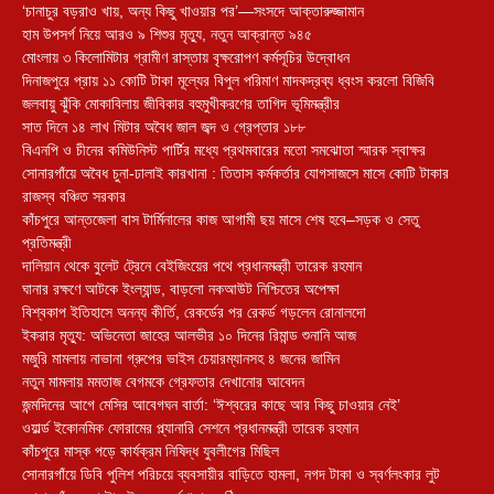
‘চানাচুর বড়রাও খায়, অন্য কিছু খাওয়ার পর’—সংসদে আক্তারুজ্জামান
হাম উপসর্গ নিয়ে আরও ৯ শিশুর মৃত্যু, নতুন আক্রান্ত ৯৪৫
মোংলায় ৩ কিলোমিটার গ্রামীণ রাস্তায় বৃক্ষরোপণ কর্মসূচির উদ্বোধন
দিনাজপুরে প্রায় ১১ কোটি টাকা মূল্যের বিপুল পরিমাণ মাদকদ্রব্য ধ্বংস করলো বিজিবি
জলবায়ু ঝুঁকি মোকাবিলায় জীবিকার বহুমুখীকরণের তাগিদ ভূমিমন্ত্রীর
সাত দিনে ১৪ লাখ মিটার অবৈধ জাল জব্দ ও গ্রেপ্তার ১৮৮
বিএনপি ও চীনের কমিউনিস্ট পার্টির মধ্যে প্রথমবারের মতো সমঝোতা স্মারক স্বাক্ষর
সোনারগাঁয়ে অবৈধ চুনা-ঢালাই কারখানা : তিতাস কর্মকর্তার যোগসাজসে মাসে কোটি টাকার
রাজস্ব বঞ্চিত সরকার
কাঁচপুরে আন্তজেলা বাস টার্মিনালের কাজ আগামী ছয় মাসে শেষ হবে–সড়ক ও সেতু
প্রতিমন্ত্রী
দালিয়ান থেকে বুলেট ট্রেনে বেইজিংয়ের পথে প্রধানমন্ত্রী তারেক রহমান
ঘানার রক্ষণে আটকে ইংল্যান্ড, বাড়লো নকআউট নিশ্চিতের অপেক্ষা
বিশ্বকাপ ইতিহাসে অনন্য কীর্তি, রেকর্ডের পর রেকর্ড গড়লেন রোনালদো
ইকরার মৃত্যু: অভিনেতা জাহের আলভীর ১০ দিনের রিমান্ড শুনানি আজ
মজুরি মামলায় নাভানা গ্রুপের ভাইস চেয়ারম্যানসহ ৪ জনের জামিন
নতুন মামলায় মমতাজ বেগমকে গ্রেফতার দেখানোর আবেদন
জন্মদিনের আগে মেসির আবেগঘন বার্তা: ‘ঈশ্বরের কাছে আর কিছু চাওয়ার নেই’
ওয়ার্ল্ড ইকোনমিক ফোরামের প্ল্যানারি সেশনে প্রধানমন্ত্রী তারেক রহমান
কাঁচপুরে মাস্ক পড়ে কার্যক্রম নিষিদ্ধ যুবলীগের মিছিল
সোনারগাঁয়ে ডিবি পুলিশ পরিচয়ে ব্যবসায়ীর বাড়িতে হামলা, নগদ টাকা ও স্বর্ণলংকার লুট