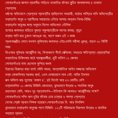
সোনারগাঁওয়ে জাপান প্রবাসীর গাড়িতে ডাকাতির ঘটনায় লুন্ঠিত মালামালসহ ৪ ডাকাত
গ্রেপ্তার
ধর্ষণের অভিযোগে গ্রেপ্তার শ্রাবন্তীর ব্যক্তিগত সহকারী, কঠোর শাস্তির দাবি অভিনেত্রীর
বন্যাদুর্গত মানুষ ও প্রাণীদের সহায়তায় এগিয়ে আসার আহ্বান নিলয়-হিমির
বন্যাদুর্গত মানুষের জন্য অনুদান দিলেন অভিনেতা তৌসিফ
যশোরে জলাবদ্ধ বাড়িতে ঘুমন্ত স্কুলছাত্রীকে সাপের কামড়, মৃত্যু
বন্যার পানি ঘরে ঢুকলে আতঙ্ক নয়, আগে করুন এই ৭ কাজ
প্রধানমন্ত্রীর ফোনে বদলাল কুমিল্লার জলাবদ্ধ এইচএসসি পরীক্ষা কেন্দ্র, বাড়ল ৩০ মিনিট
সময়
ভিএআর সুবিধায় আর্জেন্টিনা নয়, বিশ্বকাপে শীর্ষে মেক্সিকো; সবচেয়ে ক্ষতিগ্রস্ত ক্রোয়েশিয়া
বন্যার্তদের চিকিৎসায় মাঠে স্বাস্থ্যকর্মীরা, ছুটি বাতিল ১১ জেলায়
সোনারগাঁওয়ে বাবা ছেলেকে কুপিয়ে জখম
ইরানের বিরুদ্ধে কড়া বার্তা সৌদি আরব, আন্তর্জাতিক আইন লঙ্ঘনের অভিযোগ
বন্যা মোকাবিলায় সরকার ব্যর্থ, এখন দোষারোপে লাভ নেই: নাহিদ ইসলাম
বক্স অফিসে ঝড় তুলেছে ‘ধামাল ৪’, দুই দিনেই আয় ৫৩ কোটির বেশি
বন্যাকবলিত ১১ জেলায় বিজিবি মোতায়েন, বান্দরবানে উদ্ধার ৬ শতাধিক মানুষ
রক্তাক্ত মেসি, আরও দৃঢ় প্রত্যাবর্তন—ইতিহাস কি আবারও আর্জেন্টিনার পক্ষে?
সোনারগাঁওয়ে শপিং মলে চুরির ঘটনায় চোর চক্রের ৯ সদস্য গ্রেপ্তার
দেশের শ্রেষ্ঠ প্রধান শিক্ষক হয়েছেন সোনারগাঁওয়ের বি. আর বিলকিস
বান্দরবানে বন্যাদুর্গত মানুষের পাশে বিজিবি: ১২২টি পরিবারকে নিরাপদে উদ্ধার ও মানবিক
সহায়তা প্রদান