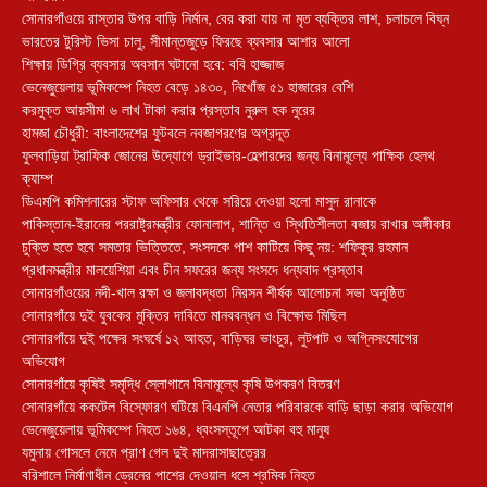
সোনারগাঁওয়ে রাস্তার উপর বাড়ি নির্মান, বের করা যায় না মৃত ব্যক্তির লাশ, চলাচলে বিঘ্ন
ভারতের টুরিস্ট ভিসা চালু, সীমান্তজুড়ে ফিরছে ব্যবসার আশার আলো
শিক্ষায় ডিগ্রি ব্যবসার অবসান ঘটানো হবে: ববি হাজ্জাজ
ভেনেজুয়েলায় ভূমিকম্পে নিহত বেড়ে ১৪৩০, নিখোঁজ ৫১ হাজারের বেশি
করমুক্ত আয়সীমা ৬ লাখ টাকা করার প্রস্তাব নুরুল হক নুরের
হামজা চৌধুরী: বাংলাদেশের ফুটবলে নবজাগরণের অগ্রদূত
ফুলবাড়িয়া ট্রাফিক জোনের উদ্যোগে ড্রাইভার-হেল্পারদের জন্য বিনামূল্যে পাক্ষিক হেলথ
ক্যাম্প
ডিএমপি কমিশনারের স্টাফ অফিসার থেকে সরিয়ে দেওয়া হলো মাসুদ রানাকে
পাকিস্তান-ইরানের পররাষ্ট্রমন্ত্রীর ফোনালাপ, শান্তি ও স্থিতিশীলতা বজায় রাখার অঙ্গীকার
চুক্তি হতে হবে সমতার ভিত্তিতে, সংসদকে পাশ কাটিয়ে কিছু নয়: শফিকুর রহমান
প্রধানমন্ত্রীর মালয়েশিয়া এবং চীন সফরের জন্য সংসদে ধন্যবাদ প্রস্তাব
সোনারগাঁওয়ের নদী-খাল রক্ষা ও জলাবদ্ধতা নিরসন শীর্ষক আলোচনা সভা অনুষ্ঠিত
সোনারগাঁয়ে দুই যুবকের মুক্তির দাবিতে মানববন্ধন ও বিক্ষোভ মিছিল
সোনারগাঁয়ে দুই পক্ষের সংঘর্ষে ১২ আহত, বাড়িঘর ভাংচুর, লুটপাট ও অগ্নিসংযোগের
অভিযোগ
সোনারগাঁয়ে কৃষিই সমৃদ্ধি স্লোগানে বিনামূল্যে কৃষি উপকরণ বিতরণ
সোনারগাঁয়ে ককটেল বিস্ফোরণ ঘটিয়ে বিএনপি নেতার পরিবারকে বাড়ি ছাড়া করার অভিযোগ
ভেনেজুয়েলায় ভূমিকম্পে নিহত ১৬৪, ধ্বংসস্তূপে আটকা বহু মানুষ
যমুনায় গোসলে নেমে প্রাণ গেল দুই মাদরাসাছাত্রের
বরিশালে নির্মাণাধীন ড্রেনের পাশের দেওয়াল ধসে শ্রমিক নিহত