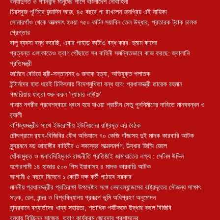
বন্যাদুর্গত ও পানিবন্দি মানুষের পাশে বাংলাদেশ নৌবাহিনী
চিরসবুজ পূর্ণিমার জন্মদিন আজ, ৪৫ বছরে পা রাখলেন জনপ্রিয় এই নায়িকা
সোনারগাঁও থেকে আত্মসাৎ হওয়া ৭৫০ কার্টন সয়াবিন তেল উদ্ধার, প্রতারক ট্রাক চালক
গ্রেপ্তার
বালু ব্যবসা বন্ধ করেছি, এবার পাহাড় কাটাও বন্ধ করব: হুমাম কাদের
প্রত্যন্ত এলাকাতেও ত্রাণ পৌঁছাতে সব বাহিনী সমন্বিতভাবে কাজ করছে: জ্বালানি
প্রতিমন্ত্রী
জামিনে বেরিয়ে স্ত্রী-সন্তানসহ ৬ জনকে হত্যা, অভিযুক্ত পলাতক
ইন্টার্নদের হাত ধরেই চিকিৎসায় বিদেশমুখিতা বন্ধ হবে: প্রধানমন্ত্রী তারেক রহমান
গজারিয়ায় যাত্রা শুরু করল ‘ন্যাচার লাউঞ্জ’
পানাম নগরীর প্রবেশদ্বারে ধ্বংস হয়ে যাওয়া প্রাচীন সেতু পুননির্মাণের দাবিতে মানববন্ধন ও
র‌্যালী
বাণিজ্যমন্ত্রীর সাথে ইউরোপীয় ইউনিয়নের রাষ্ট্রদূত এর বৈঠক
চৌদ্দগ্রামে র‌্যাব-বিজিবির যৌথ অভিযানে ৭০ কেজি গাঁজাসহ দুই মাদক কারবারি আটক
সুন্দরবনে বড় জাহাঙ্গীর বাহিনীর ৩ সদস্যের আত্মসমর্পণ, উদ্ধার জিম্মি জেলে
ধোঁকামুক্ত ও জবাবদিহিমূলক রাজনীতি প্রতিষ্ঠাই জামায়াতের লক্ষ্য : সেলিম উদ্দিন
যশোরগামী ১৪ হাজার ৫০০ পিস ইয়াবাসহ ৪ মাদক কারবারি আটক
আগামী ৫ বছরে বিদেশে ১ কোটি দক্ষ কর্মী পাঠাবে সরকার
মাননীয় প্রধানমন্ত্রীর প্রতিরক্ষা উপদেষ্টার সঙ্গে নেদারল্যান্ডসের রাষ্ট্রদূতের সৌজন্য সাক্ষাৎ
সড়ক, রেল, বন্দর ও বিশ্ববিদ্যালয় প্রকল্পে ভূমি অধিগ্রহণ অনুমোদন
বান্দরবানে বন্যার্তদের খাদ্য সহায়তা, শতাধিক পর্যটককে উদ্ধার করল বিজিবি
বন্যায় বিচ্ছিন্ন সাজেক, ত্রাণ কার্যক্রম জোরদার প্রশাসনের