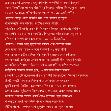
রেকর্ডের রাজা রোনালদো, তবু বিশ্বকাপ নকআউটে এখনো গোলশূন্য!
আহত শিক্ষার্থীদের পাশে জাতীয় বিশ্ববিদ্যালয়, পরীক্ষা ফি মওকুফের ঘোষণা
১২ লাখ ৭০ হাজার পরীক্ষার্থীর অংশগ্রহণে শুরু এইচএসসি পরীক্ষা
কেইনের জোড়া গোলে নাটকীয় জয়, শেষ ষোলোয় ইংল্যান্ড
প্রধানমন্ত্রীর সঙ্গে জাপানি প্রতিনিধি দলের সাক্ষাৎ
আলোচিত সেই তান্ত্রিকের দাবি, বিশ্বকাপ জিতবে রোনালদোর পর্তুগাল
সোনারগাঁওয়ে ১৯ মামলার আসামি দুর্ধর্ষ ডাকাত সর্দার সোহান গ্রেফতার
ইতিহাসের পাতায় অমর হয়ে থাকবেন এই ১০ কিংবদন্তি
এমবাপে-ওলিসের ঝড়ে সুইডেনকে উড়িয়ে শেষ ষোলোয় ফ্রান্স
দেশে যুক্ত হলো আরও ৩ নতুন উপজেলা ও ১ নতুন থানা
কাতারে সড়ক দুর্ঘটনায় নিহত পাঁচ প্রবাসীর মরদেহ দেশে পৌঁছেছে
কোনো নামেই কার্যক্রম চালাতে পারবে না আওয়ামী লীগ: তথ্য উপদেষ্টা
বক্স অফিসে ইতিহাস, সর্বকালের সর্বোচ্চ আয়কারী বায়োপিক ‘মাইকেল’
কর্ণফুলীতে লাইটার জাহাজ ডুবি, ১২ নাবিককে জীবিত উদ্ধার
রাজধানীর ১৯ ইন্টারসেকশনে চালু এআই ট্রাফিক ক্যামেরা: ডিএমপি কমিশনার
তিনটি পেনাল্টি মিস করে বিশ্বকাপ থেকে বিদায় নেদারল্যান্ডস
জুলাই থেকেই নিয়মিত বেতন পাবেন শিক্ষকরা, দেওয়া হবে বকেয়াও
ভয়াবহ জোড়া ভূমিকম্পে নিহত বেড়ে ১,৭১৯ জন, আহত কয়েক হাজার
জার্মানির পেনাল্টির অজেয় রেকর্ড ভেঙে ইতিহাস গড়ল প্যারাগুয়ে
পঞ্চমবারের মতো নকআউটে বিদায় এশিয়ার প্রতিনিধির
বিটিভি প্রাঙ্গণে সম্পন্ন হলো মুস্তাফা মনোয়ারের প্রথম জানাজা