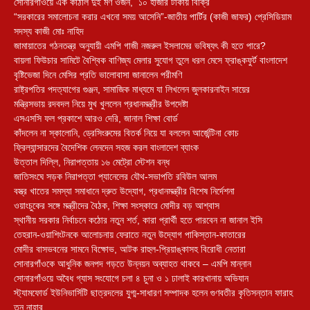
সোনারগাঁওয়ে এক কাঁঠাল দুই মণ ওজন, ১০ হাজার টাকায় বিক্রি
“সরকারের সমালোচনা করার এখনো সময় আসেনি”-জাতীয় পার্টির (কাজী জাফর) প্রেসিডিয়াম
সদস্য কাজী মোঃ নাহিদ
জামায়াতের গঠনতন্ত্র অনুযায়ী এমপি গাজী নজরুল ইসলামের ভবিষ্যৎ কী হতে পারে?
বায়লা ফিউচার সামিটে বৈশ্বিক বাণিজ্য মেলার সুযোগ তুলে ধরল মেসে ফ্রাঙ্কফুর্ট বাংলাদেশ
বৃষ্টিভেজা দিনে মেসির প্রতি ভালোবাসা জানালেন পরীমণি
রাষ্ট্রপতির পদত্যাগের গুঞ্জন, সামাজিক মাধ্যমে যা লিখলেন জুলকারনাইন সায়ের
মন্ত্রিসভায় রদবদল নিয়ে মুখ খুললেন প্রধানমন্ত্রীর উপদেষ্টা
এসএসসি ফল প্রকাশে আরও দেরি, জানাল শিক্ষা বোর্ড
কাঁদলেন না স্কালোনি, ড্রেসিংরুমের বিতর্ক নিয়ে যা বললেন আর্জেন্টিনা কোচ
ফ্রিল্যান্সারদের বৈদেশিক লেনদেন সহজ করল বাংলাদেশ ব্যাংক
উত্তাল দিল্লি, নিরাপত্তায় ১৬ মেট্রো স্টেশন বন্ধ
জাতিসংঘে সড়ক নিরাপত্তা প্যানেলের যৌথ-সভাপতি রবিউল আলম
বস্ত্র খাতের সমস্যা সমাধানে দ্রুত উদ্যোগ, প্রধানমন্ত্রীর বিশেষ নির্দেশনা
ওয়াংচুকের সঙ্গে মন্ত্রীদের বৈঠক, শিক্ষা সংস্কারে মোদীর বড় আশ্বাস
স্থানীয় সরকার নির্বাচনে কঠোর নতুন শর্ত, কারা প্রার্থী হতে পারবেন না জানাল ইসি
তেহরান-ওয়াশিংটনকে আলোচনায় ফেরাতে নতুন উদ্যোগ পাকিস্তান-কাতারের
মোদীর বাসভবনের সামনে বিক্ষোভ, আটক রাহুল-প্রিয়াঙ্কাসহ বিরোধী নেতারা
সোনারগাঁওকে আধুনিক জনপদ গড়তে উন্নয়ন অব্যাহত থাকবে – এমপি মান্নান
সোনারগাঁওয়ে অবৈধ গ্যাস সংযোগে চলা ৪ চুনা ও ১ ঢালাই কারখানায় অভিযান
স্ট্যামফোর্ড ইউনিভার্সিটি ছাত্রদলের যুগ্ম-সাধারণ সম্পাদক হলেন গুণবতীর কৃতিসন্তান ফারাহ
তুন নাহার