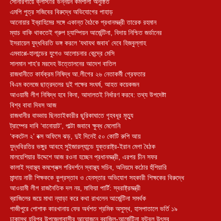
সোনারগাঁয়ে ক্লাস্টার উন্নয়ন কর্মশালা অনুষ্ঠিত
এমপি পুত্র সজিবের বিরুদ্ধে অভিযোগের পাহাড়
আনোয়ার ইব্রাহিমের সঙ্গে একান্ত বৈঠকে প্রধানমন্ত্রী তারেক রহমান
ম্যাচ বাকি থাকতেই গ্রুপ চ্যাম্পিয়ন আর্জেন্টিনা, বিদায় নিশ্চিত জর্ডানের
ইসরায়েল যুদ্ধবিরতি ভঙ্গ করলে ‘যথাযথ জবাব’ দেবে হিজবুল্লাহ
এমবাপ্পে-হালান্ডের যুগেও আলোচনার কেন্দ্রে মেসি
সালমান শাহ’র মরদেহ উত্তোলনের আদেশ বাতিল
রাজধানীতে কার্যক্রম নিষিদ্ধ আ.লীগের ২৬ নেতাকর্মী গ্রেফতার
বিএম কলেজে ছাত্রদলের দুই পক্ষের সংঘর্ষ, আহত কয়েকজন
আওয়ামী লীগ নিষিদ্ধ হবে কিনা, আদালতই নির্ধারণ করবে: তথ্য উপদেষ্টা
বিশ্ব বাবা দিবস আজ
রাজধানীর বাড্ডায় ছিনতাইকারীর ছুরিকাঘাতে গৃহবধূর মৃত্যু
ট্রাম্পের দাবি ‘বানোয়াট’, পাল্টা জবাবে ক্ষুব্ধ মেলোনি
‘ককটেল ২’ বক্স অফিসে ঝড়, দুই দিনেই ৫০ কোটি রুপি আয়
যুদ্ধবিরতির ভঙ্গুর আবহে সুইজারল্যান্ডে যুক্তরাষ্ট্র-ইরান মেগা বৈঠক
মালয়েশিয়ার উদ্দেশে আজ রওনা হচ্ছেন প্রধানমন্ত্রী, এরপর চীন সফর
কালাই স্বাস্থ্য কমপ্লেক্স পরিদর্শনে স্বাস্থ্য সচিব, অনিয়মে কঠোর হুঁশিয়ারি
মান্দায় নারী শিক্ষককে কুপ্রস্তাব ও হেনস্তার অভিযোগ সহকারী শিক্ষকের বিরুদ্ধে
আওয়ামী লীগ রাজনৈতিক দল নয়, মাফিয়া পার্টি: স্বরাষ্ট্রমন্ত্রী
ব্রাজিলের জয়ে মাথা ন্যাড়া করে কথা রাখলেন আর্জেন্টিনা সমর্থক
গাজীপুরে পোশাক কারখানায় ফের অর্ধশত শ্রমিক অসুস্থ, হাসপাতালে ভর্তি ১৯
ঢাকাস্থ হরিপুর উপজেলাবাসীর আয়োজনে ব্রাজিল-আর্জেন্টিনা ফুটবল উৎসব