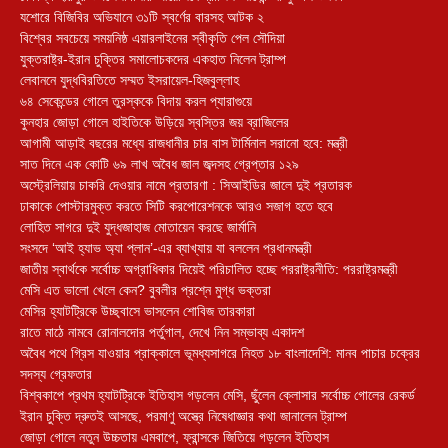
যশোরে বিজিবির অভিযানে ৩১টি স্বর্ণের বারসহ আটক ২
বিশ্বের সবচেয়ে সময়নিষ্ঠ এয়ারলাইনের স্বীকৃতি পেল সৌদিয়া
যুক্তরাষ্ট্র-ইরান চুক্তির সমালোচকদের একহাত নিলেন ট্রাম্প
লেবাননে যুদ্ধবিরতিতে সম্মত ইসরায়েল-হিজবুল্লাহ
৬৪ সেকেন্ডের গোলে তুরস্ককে বিদায় করল প্যারাগুয়ে
কুনহার জোড়া গোলে হাইতিকে উড়িয়ে স্বস্তির জয় ব্রাজিলের
আগামী আড়াই বছরের মধ্যে রাজধানীর চার বাস টার্মিনাল সরানো হবে: মন্ত্রী
সাত দিনে এক কোটি ৬৯ লাখ অবৈধ জাল জব্দসহ গ্রেপ্তার ১২৯
‎অস্ট্রেলিয়ায় চাকরি দেওয়ার নামে প্রতারণা : সিআইডির জালে দুই প্রতারক
ঢাকাকে পোস্টারমুক্ত করতে সিটি করপোরেশনকে আরও সজাগ হতে হবে
লোহিত সাগরে দুই যুদ্ধজাহাজ মোতায়েন করছে জার্মানি
সংসদে ‘আই হ্যাভ অ্যা প্লান’-এর ব্যাখ্যায় যা বললেন প্রধানমন্ত্রী
জাতীয় স্বার্থকে সর্বোচ্চ অগ্রাধিকার দিয়েই পরিচালিত হচ্ছে পররাষ্ট্রনীতি: পররাষ্ট্রমন্ত্রী
মেসি এত ভালো খেলে কেন? বুবলীর প্রশ্নে মুগ্ধ ভক্তরা
মেসির হ্যাটট্রিকে উচ্ছ্বাসে ভাসলেন শোবিজ তারকারা
রাতে মাঠে নামবে রোনালদোর পর্তুগাল, দেখে নিন সম্ভাব্য একাদশ
‎অবৈধ পথে গ্রিস যাওয়ার প্রাক্কালে ভূমধ্যসাগরে নিহত ১৮ বাংলাদেশি: মানব পাচার চক্রের
সদস্য গ্রেফতার
বিশ্বকাপে প্রথম হ্যাটট্রিকে ইতিহাস গড়লেন মেসি, ছুঁলেন ক্লোসার সর্বোচ্চ গোলের রেকর্ড
ইরান চুক্তি দ্রুতই আসছে, পরমাণু অস্ত্রে নিষেধাজ্ঞার কথা জানালেন ট্রাম্প
জোড়া গোলে নতুন উচ্চতায় এমবাপে, ফ্রান্সকে জিতিয়ে গড়লেন ইতিহাস