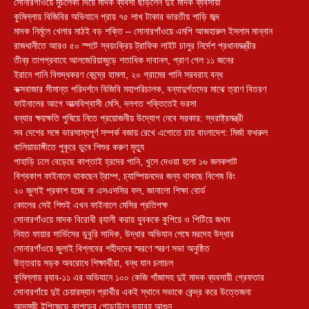
সোনারগাঁওয়ে মুচলেকা দিয়ে মাদক ব্যবসা ছাড়লেন দুই মাদক ব্যবসায়ী
কুমিল্লায় বিজিবির অভিযানে প্রায় ৭৫ লাখ টাকার ভারতীয় শাড়ি জব্দ
মাদক নির্মূলে খেলার মাঠই বড় শক্তি – সোনারগাঁওয়ে এমপি আজহারুল ইসলাম মান্নান
রাজধানীতে আরও ৫০ স্পটে স্বয়ংক্রিয় ট্রাফিক লাইট চালুর নির্দেশ প্রধানমন্ত্রীর
তীব্র তাপপ্রবাহে আলজেরিয়াজুড়ে শতাধিক দাবানল, প্রাণ গেল ১১ জনের
ইরানে পানি বিশুদ্ধকরণ কেন্দ্রে হামলা, ২০ গ্রামের পানি সরবরাহ বন্ধ
কক্সবাজার সীমান্ত পরিদর্শনে বিজিবি মহাপরিচালক, বন্যাদুর্গতদের মাঝে ত্রাণ বিতরণ
ফাইনালের আগে আত্মবিশ্বাসী মেসি, দলগত শক্তিতেই ভরসা
বন্যার ক্ষয়ক্ষতি পুষিয়ে নিতে প্রয়োজনীয় উদ্যোগ নেবে সরকার: স্বরাষ্ট্রমন্ত্রী
সব দেশের সঙ্গে ভারসাম্যপূর্ণ সম্পর্ক বজায় রেখে এগোতে চায় বাংলাদেশ: মির্জা ফখরুল
বালিয়াডাঙ্গীতে পুকূরে ডুবে শিশুর করুণ মৃত্যু
পাহাড়ি ঢলে বেড়েছে কাপ্তাই হ্রদের পানি, খুলে দেওয়া হলো ১৬ জলকপাট
বিশ্বকাপ ফাইনালে থাকছেন ট্রাম্প, চ্যাম্পিয়নদের জন্য থাকছে বিশেষ রিং
২০ জুলাই প্রকাশ হচ্ছে না এসএসসির ফল, জানালো শিক্ষা বোর্ড
কোলের সেই শিশুই এখন ফাইনালে মেসির প্রতিপক্ষ
সোনারগাঁওয়ে মাদক বিরোধী র‌্যালী করায় যুবককে কুপিয়ে ও পিটিয়ে জখম
নিহত ফায়ার সার্ভিসের ডুবুরি সাদিক, উদ্ধার অভিযান শেষে মরদেহ উদ্ধার
সোনারগাঁওয়ে জুলাই বিপ্লবের শহীদদের স্মরণে স্মরণ সভা অনুষ্ঠিত
উত্তরায় সড়ক অবরোধে শিক্ষার্থীরা, বন্ধ যান চলাচল
কুমিল্লায় র‍্যাব-১১ এর অভিযানে ১০০ কেজি গাঁজাসহ দুই মাদক ব্যবসায়ী গ্রেফতার
সোনারগাঁয়ে দুই চেয়ারম্যান প্রার্থীর একই স্থানে সভাকে কেন্দ্র করে উত্তেজনা
আদমজী ইপিজেডে কাপড়ের গোডাউনে ভয়াবহ আগুন