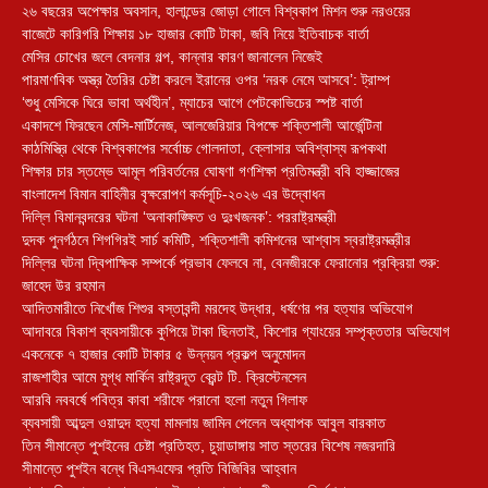
২৬ বছরের অপেক্ষার অবসান, হালান্ডের জোড়া গোলে বিশ্বকাপ মিশন শুরু নরওয়ের
বাজেটে কারিগরি শিক্ষায় ১৮ হাজার কোটি টাকা, জবি নিয়ে ইতিবাচক বার্তা
মেসির চোখের জলে বেদনার গল্প, কান্নার কারণ জানালেন নিজেই
পারমাণবিক অস্ত্র তৈরির চেষ্টা করলে ইরানের ওপর ‘নরক নেমে আসবে’: ট্রাম্প
‘শুধু মেসিকে ঘিরে ভাবা অর্থহীন’, ম্যাচের আগে পেটকোভিচের স্পষ্ট বার্তা
একাদশে ফিরছেন মেসি-মার্টিনেজ, আলজেরিয়ার বিপক্ষে শক্তিশালী আর্জেন্টিনা
কাঠমিস্ত্রি থেকে বিশ্বকাপের সর্বোচ্চ গোলদাতা, ক্লোসার অবিশ্বাস্য রূপকথা
শিক্ষার চার স্তম্ভে আমূল পরিবর্তনের ঘোষণা গণশিক্ষা প্রতিমন্ত্রী ববি হাজ্জাজের
বাংলাদেশ বিমান বাহিনীর বৃক্ষরোপণ কর্মসূচি-২০২৬ এর উদ্বোধন
দিল্লি বিমানবন্দরের ঘটনা ‘অনাকাঙ্ক্ষিত ও দুঃখজনক’: পররাষ্ট্রমন্ত্রী
দুদক পুনর্গঠনে শিগগিরই সার্চ কমিটি, শক্তিশালী কমিশনের আশ্বাস স্বরাষ্ট্রমন্ত্রীর
দিল্লির ঘটনা দ্বিপাক্ষিক সম্পর্কে প্রভাব ফেলবে না, বেনজীরকে ফেরানোর প্রক্রিয়া শুরু:
জাহেদ উর রহমান
আদিতমারীতে নিখোঁজ শিশুর বস্তাবন্দী মরদেহ উদ্ধার, ধর্ষণের পর হত্যার অভিযোগ
আদাবরে বিকাশ ব্যবসায়ীকে কুপিয়ে টাকা ছিনতাই, কিশোর গ্যাংয়ের সম্পৃক্ততার অভিযোগ
একনেকে ৭ হাজার কোটি টাকার ৫ উন্নয়ন প্রকল্প অনুমোদন
রাজশাহীর আমে মুগ্ধ মার্কিন রাষ্ট্রদূত ব্রেন্ট টি. ক্রিস্টেনসেন
আরবি নববর্ষে পবিত্র কাবা শরীফে পরানো হলো নতুন গিলাফ
ব্যবসায়ী আব্দুল ওয়াদুদ হত্যা মামলায় জামিন পেলেন অধ্যাপক আবুল বারকাত
তিন সীমান্তে পুশইনের চেষ্টা প্রতিহত, চুয়াডাঙ্গায় সাত স্তরের বিশেষ নজরদারি
সীমান্তে পুশইন বন্ধে বিএসএফের প্রতি বিজিবির আহ্বান