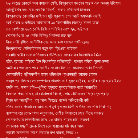
৯৬ বছরের রেকর্ডে ভাগ বসালেন মেসি, বিশ্বকাপে গড়লেন আরও এক অনন্য ইতিহাস
আর্জেন্টিনার জয় নিয়ে রেফারিং বিতর্ক, ফিফায় অভিযোগ মিসরের
বিশ্বকাপের কোয়ার্টার ফাইনাল সূচি প্রকাশ, শেষ আটে জমজমাট লড়াই
অর্থ পাচার ও দুর্নীতির অভিযোগে ১০ শিল্পগোষ্ঠীর বিরুদ্ধে মামলা হচ্ছে
সোনারগাঁওয়ে ২৬৩ কেজি নিষিদ্ধ পলিথিন ব্যাগ জব্দ, জরিমানা
সোনারগাঁওয়ে ২৫ কেজি নিষিদ্ধ পিরানহা মাছ জব্দ
টানা ভারী বৃষ্টিতে অনির্দিষ্টকালের জন্য বন্ধ সাজেক পর্যটনকেন্দ্র
বিশ্বকাপের সেমিফাইনালে নতুন বল ‘ট্রিওন্ডা ফাইনাল’
স্বরাষ্ট্রমন্ত্রীর সঙ্গে জাতিসংঘের জঁ-পিয়েরে লাক্রোয়ার দ্বিপাক্ষিক বৈঠক
হঠাৎ গ্রামের বাড়িতে তিন কিংবদন্তি অভিনেত্রী, যশোরে ববিতা-সুচন্দা-চম্পা
অক্টোবরে শুরু হতে পারে স্থানীয় সরকার নির্বাচন, জানালেন তথ্য উপদেষ্টা
সেনাবাহিনীর গ্রীষ্মকালীন মহড়া পরিদর্শনে প্রধানমন্ত্রী তারেক রহমান
হরমুজ প্রণালিতে ফের ক্ষেপণাস্ত্র হামলার দাবি যুক্তরাষ্ট্রের, অস্বীকার-ব্যাখ্যায় ইরান
হুমকি নয়, সম্মান চাই—চুক্তি ইস্যুতে যুক্তরাষ্ট্রকে বার্তা আরাঘচির
বিদায়ের পরও থামছে না রোনালদো বিতর্ক, কোচ মার্টিনেজের সিদ্ধান্তে প্রশ্ন
প্রিয় দল আর্জেন্টিনা, তবু আজ মিশরের পক্ষেই অভিনেত্রী বর্ষা
পলির অর্থের প্রভাবের অভিযোগে মুখ খুললেন শিল্পী সমিতির সভাপতি শিবা শানু
বঙ্গোপসাগরে তেল-গ্যাস অনুসন্ধান, দেশীয় উৎপাদনে জোর দিচ্ছে সরকার
সোনারগাঁওয়ে শিক্ষার্থীদের মাঝে ২০ হাজার গাছের চারা বিতরণ
প্লেব্যাক সম্রাট এন্ড্রু কিশোরকে হারানোর ষষ্ঠ বছর আজ
ন্যাটো সম্মেলনের আগে কিয়েভে রুশ হামলা, নিহত ১১