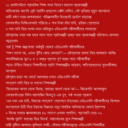
২১ ক্যাটাগরিতে প্রাথমিক শিক্ষা পদক বিতরণ করলেন প্রধানমন্ত্রী
অভিষেকের আগেই সেন্ট স্যাটিন ছাড়লেন লেক্সি লেভিন, নেট দুনিয়ায় তুমুল আলোচনা
ভারী বর্ষণে বন্যা-জলাবদ্ধতা: পরিকল্পনাহীন উন্নয়নই দুর্ভোগ বাড়াচ্ছে
সোনারগাঁয়ে ডিজিএফআই পরিচয়ে ৫ লাখ টাকা চাঁদা দাবি, দুইজন গ্রেপ্তার
৩ দফা দাবি নিয়ে সংসদ ভবন অভিমুখে এইচএসসি পরীক্ষার্থীদের পদযাত্রা
চট্টগ্রামের বন্যা শুরু হবার সাথে সাথে প্রতিমন্ত্রী হজ্বে আর প্রধানমন্ত্রী বরিশালে–হাসনাত
আব্দুল্লাহ
‘মার্চ টু শিক্ষা মন্ত্রণালয়’ কর্মসূচি ঘোষণা এইচএসসি পরীক্ষার্থীদের
‘লক্ষণ ভালো নয়, এদের খুঁটির জোর কোথায়?’— চট্টগ্রামের হামলা নিয়ে জামায়াত আমির
পদার্থবিজ্ঞানের ভুল ৬ ও ৭ নম্বর প্রশ্নে পূর্ণ নম্বর পাবে পরীক্ষার্থীরা
পড়ার টেবিলে ফিরতে শিক্ষার্থীদের প্রতি শিক্ষামন্ত্রীর আহ্বান, ক্ষতিগ্রস্তদের পুনঃপরীক্ষার
আশ্বাস
চট্টগ্রাম ছাড়া সব বোর্ডে যথাসময়ে চলবে এইচএসসি পরীক্ষা
পদত্যাগ দাবি নিয়ে যা বললেন শিক্ষামন্ত্রী
‘বিচারকের আসন থেকে বিদায়, ন্যায়ের আদর্শ থেকে নয়’— বিচারপতি আশফাকুল
সোনারগাঁওয়ের লিটল ম্যাগাজিন কিনতু’র এক যুগ, বর্ষা সংখ্যা প্রকাশ
‘এক দফা এক দাবি, মিলনের পদত্যাগ’ স্লোগানে উত্তরায় এইচএসসি পরীক্ষার্থীদের বিক্ষোভ
কংগ্রেসকে চিঠি দিয়ে ইরানের বিরুদ্ধে নতুন সামরিক অভিযানের ঘোষণা ট্রাম্পের
৮ দিনের বন্যায় কক্সবাজারের ৪৯ শতাংশ এলাকা প্লাবিত, প্রাণহানি বেড়ে ৩২
‘ফার্মের মুরগি’ মন্তব্য ঘিরে বিতর্ক, সমালোচনার মুখে শিক্ষামন্ত্রী
ভারী বৃষ্টিতে জলমগ্ন কুমিল্লা নগরী, নৌকায় পরীক্ষাকেন্দ্রে এইচএসসি শিক্ষার্থীরা