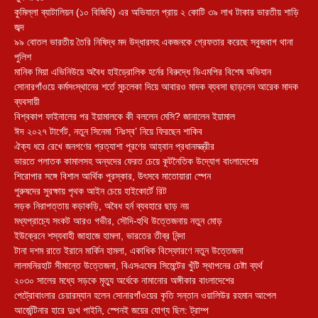
কুমিল্লা ব্যাটালিয়ন (১০ বিজিবি) এর অভিযানে প্রায় ২ কোটি ৩৯ লাখ টাকার ভারতীয় শাড়ি
জব্দ
৯৯ বোতল ভারতীয় তৈরি নিষিদ্ধ মদ উদ্ধারসহ একজনকে গ্রেফতার করেছে সবুজবাগ থানা
পুলিশ
মানিক মিয়া এভিনিউয়ে অবৈধ হাইড্রোলিক হর্নের বিরুদ্ধে ডিএমপির বিশেষ অভিযান
সোনারগাঁওয়ে কর্মসংস্থানের শর্তে মুচলেকা দিয়ে আবারও মাদক ব্যবসা ছাড়লেন আরেক মাদক
ব্যবসায়ী
বিশ্বকাপ ফাইনালের পর ইয়ামালকে কী বললেন মেসি? জানালেন ইয়ামাল
ঈদ ২০২৭ টার্গেট, নতুন সিনেমা ‘নিঃস্ব’ নিয়ে ফিরছেন শাকিব
ঐক্য ধরে রেখে জনগণের প্রত্যাশা পূরণের আহ্বান প্রধানমন্ত্রীর
ভারতে পলাতক কামালসহ অন্যদের ফেরত চেয়ে কূটনৈতিক উদ্যোগ বাংলাদেশের
শিরোপার সঙ্গে বিশাল আর্থিক পুরস্কার, উৎসবে মাতোয়ারা স্পেন
পুরুষদের সুরক্ষায় পৃথক আইন চেয়ে হাইকোর্টে রিট
সড়ক নিরাপত্তায় কড়াকড়ি, অবৈধ হর্ন ব্যবহারে ছাড় নয়
মধ্যপ্রাচ্যে সংকট আরও গভীর, সৌদি-হুথি উত্তেজনায় নতুন মোড়
ইউক্রেনে শস্যবাহী জাহাজে হামলা, ভারতের তীব্র নিন্দা
টানা দশম রাতে ইরানে মার্কিন হামলা, একাধিক বিস্ফোরণে নতুন উত্তেজনা
লালমনিরহাট সীমান্তে উত্তেজনা, বিএসএফের সিমেন্টের খুঁটি স্থাপনের চেষ্টা ব্যর্থ
২০৩০ সালের মধ্যে সড়কে মৃত্যু অর্ধেকে নামানোর অঙ্গীকার বাংলাদেশের
পেট্রোবাংলার চেয়ারম্যান হলেন সোনারগাঁওয়ের কৃতি সন্তান ওয়ালিউর রহমান আপেল
আর্জেন্টিনার হারে দুঃখ পাইনি, স্পেনই জয়ের যোগ্য ছিল: ট্রাম্প