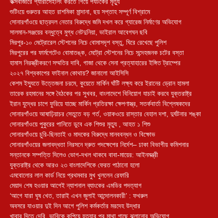
কক্সবাজারে প্যারাসেইলিং করতে গিয়ে পর্যটকের মৃত্যু
শুটিংয়ে গুরুতর আহত রাশমিকা মান্দানা, ছয় সপ্তাহ সম্পূর্ণ বিশ্রামে
সোনারগাঁওয়ে ছাত্রদল নেতার বিরুদ্ধে জমি দখল করে গ্যারেজ নির্মাণের অভিযোগ
সালমান-সঞ্জয়ের বন্ধুত্বে মুগ্ধ নেটদুনিয়া, ভাইরাল আবেগঘন ছবি
মিরপুর-১০ মেট্রোরেল স্টেশনের নিচে বোমাসদৃশ বস্তু, ঘিরে রেখেছে পুলিশ
মিরপুরের পর ফার্মগেটেও বোমাতঙ্ক, মেট্রো স্টেশনের নিচে সন্দেহজনক চটের বস্তা
হামাস নিরস্ত্রীকরণে সম্মতির দাবি, গাজা থেকে সেনা প্রত্যাহারের ইঙ্গিত ট্রাম্পের
২০২৭ বিশ্বকাপের ফাইনাল কোথায়? জানালো আইসিসি
কেশম ইস্যুতে উত্তেজনা চরমে, কুয়েতে মার্কিন ঘাঁটি লক্ষ্য করে ইরানের ড্রোন হামলা
তারেক রহমানের সঙ্গে বৈঠকের পর সুখবর, বাংলাদেশে বিনিয়োগ যাচাই করবে যুক্তরাষ্ট্র
ইরান যুদ্ধের চাপে ফুরিয়ে যাচ্ছে মার্কিন প্রতিরক্ষা ক্ষেপণাস্ত্র, সতর্কবার্তা বিশ্লেষকদের
সোনারগাঁওয়ে আষাঢ়িয়াচর সেতুতে বড় গর্ত, ওয়াকওয়ে রাস্তার বেহাল দশা, দুর্ঘটনার শঙ্কা
সোনারগাঁওয়ে পুকুরের পানিতে ডুবে এক শিশুর মৃত্যু , আহত ১ শিশু
সোনারগাঁওয়ে চুরি-ছিনতাই ও মাদকের বিরুদ্ধে মানববন্ধন ও বিক্ষোভ
সোনারগাঁওয়ের জলাবদ্ধতা নিরসনে দ্রুত পদক্ষেপের নির্দেশ– ঢাকা বিভাগীয় কমিশনার
সন্তানকে সম্পত্তি দিলেও ভোগ-দখল থাকবে বাবা-মায়ের: আইনমন্ত্রী
যুক্তরাষ্ট্র থেকে আরও ২৩ বাংলাদেশিকে ফেরত পাঠানো হলো
এমবোলোর লাল কার্ড নিয়ে প্রথমবার মুখ খুললেন রেফারি
মেয়াদ শেষ হওয়ার আগেই ন্যাশনাল ব্যাংকের এমডির পদত্যাগ
‘আগে যারা ঘুষ খেত, তারাই এখন জুলাই আন্দোলনকারী’ : ফখরুল
অবসরে যাওয়ার দুই দিন আগে পুলিশ কর্মকর্তার মরদেহ উদ্ধার
খাবার দিতে দেরি, ভাবিকে কুপিয়ে হত্যার পর মাথা গাছে ঝুলানোর অভিযোগ