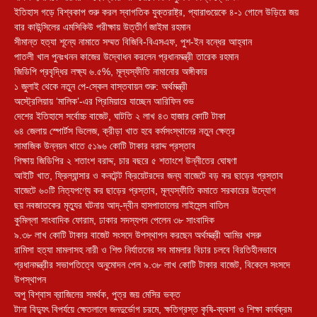
ইতিহাস গড়ে বিশ্বকাপ শুরু করল স্বাগতিক যুক্তরাষ্ট্র, প্যারাগুয়েকে ৪-১ গোলে উড়িয়ে জয়
বার কাউন্সিলের এমসিকিউ পরীক্ষায় উত্তীর্ণ জাইমা রহমান
সীমান্ত হত্যা শূন্যে নামাতে সম্মত বিজিবি-বিএসএফ, পুশ-ইন বন্ধের আহ্বান
পাতলী খাল পুনঃখনন কাজের উদ্বোধন করলেন প্রধানমন্ত্রী তারেক রহমান
জিডিপি প্রবৃদ্ধির লক্ষ্য ৬.৫%, মূল্যস্ফীতি নামানোর অঙ্গীকার
১ জুলাই থেকে নতুন পে-স্কেল বাস্তবায়ন শুরু: অর্থমন্ত্রী
অস্ট্রেলিয়ায় ‘মালিক’-এর প্রিমিয়ারে যাচ্ছেন আরিফিন শুভ
দেশের ইতিহাসে সর্বোচ্চ বাজেট, ঘাটতি ২ লাখ ৪৩ হাজার কোটি টাকা
৬৪ জেলায় স্পোর্টস ভিলেজ, ক্রীড়া খাত হবে কর্মসংস্থানের নতুন ক্ষেত্র
সামাজিক উন্নয়ন খাতে ৫১৯৬ কোটি টাকার বরাদ্দ প্রস্তাব
শিক্ষায় জিডিপির ২ শতাংশ বরাদ্দ, চার বছরে ৫ শতাংশে উন্নীতের ঘোষণা
আইটি খাত, ফ্রিল্যান্সার ও কনটেন্ট ক্রিয়েটরদের জন্য বাজেটে বড় কর ছাড়ের প্রস্তাব
বাজেটে ৬০টি নিত্যপণ্যে কর ছাড়ের প্রস্তাব, মূল্যস্ফীতি কমাতে সরকারের উদ্যোগ
ছয় নবজাতকের মৃত্যুর ঘটনায় আদ্-দ্বীন হাসপাতালের লাইসেন্স বাতিল
‎কুমিল্লা সাংবাদিক ফোরাম, ঢাকার সদস্যপদ পেলেন ৩৮ সাংবাদিক
৯.৩৮ লাখ কোটি টাকার বাজেট সংসদে উপস্থাপন করছেন অর্থমন্ত্রী আমির খসরু
রামিসা হত্যা মামলাসহ নারী ও শিশু নির্যাতনের সব মামলার বিচার চলবে বিরতিহীনভাবে
প্রধানমন্ত্রীর সভাপতিত্বে অনুমোদন পেল ৯.৩৮ লাখ কোটি টাকার বাজেট, বিকেলে সংসদে
উপস্থাপন
অপু বিশ্বাস ব্রাজিলের সমর্থক, পুত্র জয় মেসির ভক্ত
টানা বিদ্যুৎ বিপর্যয়ে ক্ষেতলালে জনদুর্ভোগ চরমে, ক্ষতিগ্রস্ত কৃষি-ব্যবসা ও শিক্ষা কার্যক্রম