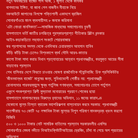
নতুন অর্থবছরের বাজেট পাস আজ, ১ জুলাই থেকে কার্যকর
বাগদানের ইঙ্গিত, যা জানা গেল নাজনীন নীহাকে নিয়ে
নকআউটে জাপানের বিপক্ষে শক্তিশালী একাদশে ব্রাজিল
সোনারগাঁওয়ে মাংস ব্যবসায়ীসহ ৮ জনকে জরিমানা
‘এটা নোংরা মানসিকতা’—সামাজিক মাধ্যমের সমালোচনায় বুবলী
হাসপাতালে ভর্তি জাতীয় চলচ্চিত্র পুরস্কারপ্রাপ্ত গীতিকার মিল্টন খন্দকার
আইন-কড়াকড়িতে লভ্যাংশ সংকটে শেয়ারবাজার
কর প্রশাসনের সদস্য থেকে এনবিআর চেয়ারম্যান আহসান হাবিব
কাঁড়ি কাঁড়ি টাকা ঢেলেও বিশ্বকাপে ব্যর্থ সৌদি আরব-কাতার
কালো টাকা সাদা করার বিধান প্রত্যাহারের আহ্বান প্রধানমন্ত্রীর, করমুক্ত আয়ের সীমা
বাড়ানোর প্রস্তাব
শেখ হাসিনার দেশে ফিরতে চাওয়ার ঘোষণা রাজনৈতিক স্ট্যান্টবাজি: চিফ প্রসিকিউটর
‘জীবনবান্ধব বাজেট’ মানুষের জন্য, সুবিধাভোগী গোষ্ঠীর নয়: প্রধানমন্ত্রী
রোনালদোর পারফরম্যান্সে ক্ষুব্ধ পর্তুগিজ গণমাধ্যম, সমালোচনার তোপে পর্তুগাল
একুশে পদকপ্রাপ্ত শিল্পী মুস্তাফা মনোয়ারের প্রয়াণে শোকের ছায়া
হাসপাতালে দালালচক্রের বিরুদ্ধে র‍্যাবের অভিযান, ১১ জনের কারাদণ্ড
যেকোনো মূল্যে তিস্তা ব্যারেজ মহাপরিকল্পনা বাস্তবায়ন করবে সরকার: প্রধানমন্ত্রী
সাতক্ষীরায় ৭৩ কোটি ৭৫ লক্ষাধিক টাকা মূল্যের বিপুল পরিমাণ মাদকদ্রব্য ধ্বংস করলো
বিজিবি
৫০০ ও ১০০০ টাকার নোট সাময়িক বাতিলের প্রস্তাব সরকারদলীয় এমপির
সোনারগাঁয়ে মেঘনা নদীতে বিআইডব্লিউটিআইয়ের ড্রেজিং, চাঁদা না পেয়ে অপ প্রচারের
অভিযোগ