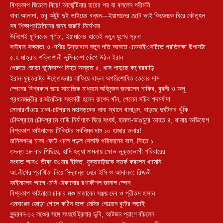
বিশ্বকাপ জিতলে বিয়ে! আর্জেন্টিনার হারের পর যা বললেন পরীমনি
বাবা আলাদা, তবু অটুট দুই ভাইয়ের বন্ধন—ইয়ামালের ছোট ভাই কিয়েনকে ঘিরে কৌতূহল
সব শিক্ষাপ্রতিষ্ঠানের জন্য জরুরি নির্দেশনা
উনিশেই ফুটবলের পূর্ণতা, ইয়ামালের হাতেই নতুন যুগের সূচনা
সাইবার সক্ষমতা ও দেশীয় উদ্ভাবনে নতুন গতি আনতে এমআইএসটিতে প্রতিরক্ষা উপদেষ্টা
৫.২ মাত্রার শক্তিশালী ভূমিকম্পে কেঁপে উঠল ইরান
পেরুতে জোড়া ভূমিকম্পে নিহত অন্তত ৫, ধসে পড়েছে বহু ঘরবাড়ি
ইরান-যুক্তরাষ্ট্র উত্তেজনায় লাফিয়ে বাড়ল অপরিশোধিত তেলের দাম
স্পেনের বিশ্বকাপ জয়ে সামাজিক মাধ্যমে অভিনন্দন জানালেন শাকিব, বুবলী ও অপু
প্রধানমন্ত্রীর রাজনৈতিক সহকারী হলেন রাশেদ খাঁন, পেলেন সচিব পদমর্যাদা
সোনারগাঁওয়ে ঢাকা-চট্টগ্রাম মহাসড়কের নানা স্থানে খানাখন্দ, বাড়ছে দুর্ঘটনার ঝুঁকি
চৌদ্দগ্রামে চৌদ্দগ্রামে বাড়ি নির্মাণকে ঘিরে সংঘর্ষ, হামলা-ভাঙচুরে আহত ৪, থানায় অভিযোগ
বিশ্বকাপ ফাইনালের টিকিটের সর্বনিম্ন দাম ১০ হাজার ডলার!
মানিকগঞ্জে চাকা ফেটে খালে পড়ল সেলফি পরিবহনের বাস, নিহত ১
তদন্ত ১৮ বার পিছিয়ে, হাদি হত্যা মামলায় ক্ষোভ ভুক্তভোগী পরিবারের
সংঘাত আরও তীব্র হওয়ার ইঙ্গিত, যুক্তরাষ্ট্রকে সতর্ক করলেন খামেনি
আ.লীগের প্রার্থিতা নিয়ে সিদ্ধান্ত নেবে ইসি ও আদালত: রিজভী
ফাইনালের আগে মেসি ঠেকানোর রণকৌশল জানাল স্পেন
বিশ্বকাপ ফাইনালে ঢাকার মঞ্চ মাতাবেন সঞ্জয় দেব ও প্রীতম হাসান
এমবাপ্পের জোড়া গোলে কঠিন হলো মেসির গোল্ডেন বুটের লড়াই
সুন্দরবন-১২ লঞ্চের সঙ্গে সংঘর্ষে ট্রলার ডুবি, আটজন প্রাণে বাঁচলেন