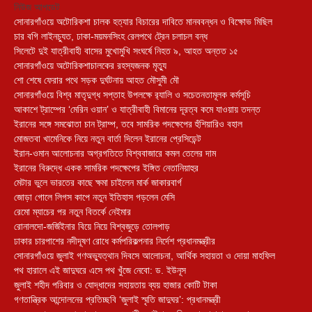
নিউজ আপডেট
সোনারগাঁওয়ে অটোরিকশা চালক হত্যার বিচারের দাবিতে মানববন্ধন ও বিক্ষোভ মিছিল
চার বগি লাইনচ্যুত, ঢাকা-ময়মনসিংহ রেলপথে ট্রেন চলাচল বন্ধ
সিলেটে দুই যাত্রীবাহী বাসের মুখোমুখি সংঘর্ষে নিহত ৯, আহত অন্তত ১৫
সোনারগাঁওয়ে অটোরিকশাচালকের রহস্যজনক মৃত্যু
শো শেষে ফেরার পথে সড়ক দুর্ঘটনায় আহত মৌসুমী মৌ
সোনারগাঁওয়ে বিশ্ব মাতৃদুগ্ধ সপ্তাহ উপলক্ষে র‍্যালি ও সচেতনতামূলক কর্মসূচি
আকাশে ট্রাম্পের ‘মেরিন ওয়ান’ ও যাত্রীবাহী বিমানের দূরত্ব কমে যাওয়ায় তদন্ত
ইরানের সঙ্গে সমঝোতা চান ট্রাম্প, তবে সামরিক পদক্ষেপের হুঁশিয়ারিও বহাল
মোজতবা খামেনিকে নিয়ে নতুন বার্তা দিলেন ইরানের প্রেসিডেন্ট
ইরান-ওমান আলোচনার অগ্রগতিতে বিশ্ববাজারে কমল তেলের দাম
ইরানের বিরুদ্ধে একক সামরিক পদক্ষেপের ইঙ্গিত নেতানিয়াহুর
মেটার ভুলে ভারতের কাছে ক্ষমা চাইলেন মার্ক জাকারবার্গ
জোড়া গোলে লিগস কাপে নতুন ইতিহাস গড়লেন মেসি
রেমো ম্যাচের পর নতুন বিতর্কে নেইমার
রোনালদো-জর্জিইনার বিয়ে নিয়ে বিশ্বজুড়ে তোলপাড়
ঢাকার চারপাশের নদীদূষণ রোধে কর্মপরিকল্পনার নির্দেশ প্রধানমন্ত্রীর
সোনারগাঁওয়ে জুলাই গণঅভ্যুত্থান দিবসে আলোচনা, আর্থিক সহায়তা ও দোয়া মাহফিল
পথ হারালে এই জাদুঘরে এসে পথ খুঁজে নেবো: ড. ইউনূস
জুলাই শহীদ পরিবার ও যোদ্ধাদের সহায়তায় ব্যয় হাজার কোটি টাকা
গণতান্ত্রিক আন্দোলনের প্রতিচ্ছবি ‘জুলাই স্মৃতি জাদুঘর’: প্রধানমন্ত্রী