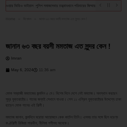
থি দেওয়ার ভিডিও ভাইরাল :পুলিশ সমাজসেবার তত্ত্বাবধানে পরিবারের জিম্মায় দিল সেই কিশোরকে
এ
Home
বিনোদন
জানান ৬৩ বছর বয়সী মমতাজ এত সুন্দর কেন !
»
»
জানান ৬৩ বছর বয়সী মমতাজ এত সুন্দর কেন !
Imran
May 6, 2024
11:36 am
ফোক সম্রাজ্ঞী মমতাজের জন্মদিন ৫ মে। বিশেষ দিনে দেশে নেই মমতাজ। অবস্থান করছেন
সুদূর যুক্তরাষ্ট্রে। গানের জন্যই সেখানে যাওয়া। গেল ১১ এপ্রিল যুক্তরাষ্ট্রের উদ্দেশ্যে ঢাকা
ছাড়েন ফোক গানের এই শিল্পী।
মমতাজ জানান, জন্মদিনে ঘরোয়া আয়োজনে কেক কাটেন তিনি। এসময় তার সঙ্গে ছিল বরেণ্য
কণ্ঠশিল্পী রিজিয়া পারভীন, নীলিমা শশীসহ অনেকে।