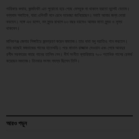
গায়িকার কথায়, জন্মদিনটা এত পুরোনো হয়ে গেছে ফেসবুক না থাকলে হয়তো ভুলেই যেতাম।
ধন্যবাদ সবাইকে, যারা এদিনটি মনে রেখে শুভেচ্ছা জানিয়েছেন। সবাই আমার জন্য দোয়া
করবেন। সঙ্গে এও বলেন, মন সুন্দর রাখলে ৬৩ বছর বয়সেও আমার মতো সুন্দর ও সুস্থ
থাকবেন।
মানিকগঞ্জ জেলার সিঙ্গাইরে জন্মগ্রহণ করেন মমতাজ। তার বাবা মধু বয়াতিও গান করতেন।
তার কাছেই মমতাজের গানের হাতেখড়ি। পরে মাতাল রাজ্জাক দেওয়ান এবং শেষে আবদুর
রশীদ সরকারের কাছে গানের তালিম নেন। দীর্ঘ সংগীত ক্যারিয়ারে ৭০০ শতাধিক গানের রেকর্ড
করেছেন মমতাজ। তিনবার সংসদ সদস্য ছিলেন তিনি।
আরও পড়ুন