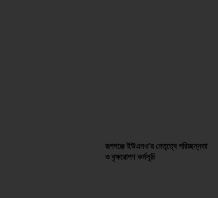
রূপগঞ্জে ইউএনও’র নেতৃত্বে পরিচ্ছন্নতা
ও বৃক্ষরোপণ কর্মসূচি