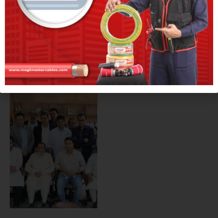
একসাথে ৫ এমপি, উন্নয়ন ও
নারায়ণগঞ্জের প্রশ্নে এক থাকার প্রত্যয়