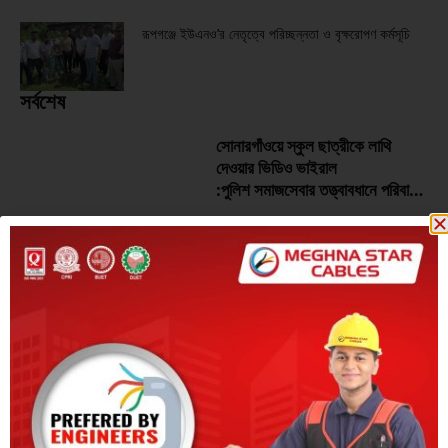
রূপগঞ্জে ইউএনও’র নেতৃত্বে পরিচ্ছন্নতা ও বৃক্ষরোপণ কর্মসূচি
সর্বশেষ
সোনারগাঁওয়ে স্কুল ছাত্রীকে লাথি
দেওয়ার ভিডিও ভাইরাল
:পুলিশ সমাজসেবার তত্ত্বাবধানে পরিবারের
জিম্মায় দিল সেই কিশোরকে