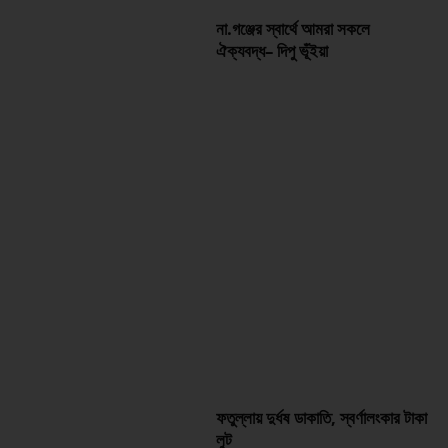
না.গঞ্জের স্বার্থে আমরা সকলে
ঐক্যবদ্ধ– দিপু ভূঁইয়া
ফতুল্লায় দুর্ধষ ডাকাতি, স্বর্ণালংকার টাকা
লুট