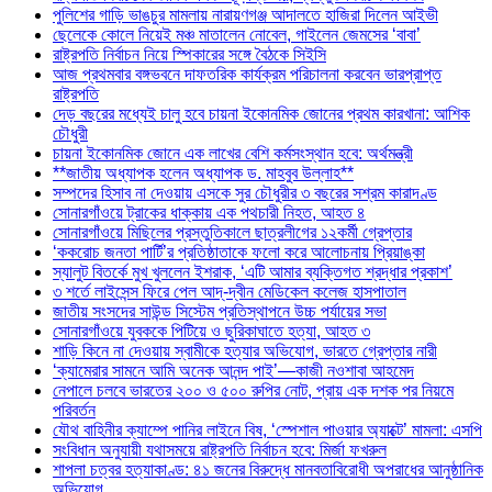
পুলিশের গাড়ি ভাঙচুর মামলায় নারায়ণগঞ্জ আদালতে হাজিরা দিলেন আইভী
ছেলেকে কোলে নিয়েই মঞ্চ মাতালেন নোবেল, গাইলেন জেমসের ‘বাবা’
রাষ্ট্রপতি নির্বাচন নিয়ে স্পিকারের সঙ্গে বৈঠকে সিইসি
আজ প্রথমবার বঙ্গভবনে দাফতরিক কার্যক্রম পরিচালনা করবেন ভারপ্রাপ্ত
রাষ্ট্রপতি
দেড় বছরের মধ্যেই চালু হবে চায়না ইকোনমিক জোনের প্রথম কারখানা: আশিক
চৌধুরী
চায়না ইকোনমিক জোনে এক লাখের বেশি কর্মসংস্থান হবে: অর্থমন্ত্রী
**জাতীয় অধ্যাপক হলেন অধ্যাপক ড. মাহবুব উল্লাহ**
সম্পদের হিসাব না দেওয়ায় এসকে সুর চৌধুরীর ৩ বছরের সশ্রম কারাদণ্ড
সোনারগাঁওয়ে ট্রাকের ধাক্কায় এক পথচারী নিহত, আহত ৪
সোনারগাঁওয়ে মিছিলের প্রস্তুতিকালে ছাত্রলীগের ১২কর্মী গ্রেপ্তার
‘ককরোচ জনতা পার্টি’র প্রতিষ্ঠাতাকে ফলো করে আলোচনায় প্রিয়াঙ্কা
স্যালুট বিতর্কে মুখ খুললেন ইশরাক, ‘এটি আমার ব্যক্তিগত শ্রদ্ধার প্রকাশ’
৩ শর্তে লাইসেন্স ফিরে পেল আদ্-দ্বীন মেডিকেল কলেজ হাসপাতাল
জাতীয় সংসদের সাউন্ড সিস্টেম প্রতিস্থাপনে উচ্চ পর্যায়ের সভা
সোনারগাঁওয়ে যুবককে পিটিয়ে ও ছুরিকাঘাতে হত্যা, আহত ৩
শাড়ি কিনে না দেওয়ায় স্বামীকে হত্যার অভিযোগ, ভারতে গ্রেপ্তার নারী
‘ক্যামেরার সামনে আমি অনেক আনন্দ পাই’—কাজী নওশাবা আহমেদ
নেপালে চলবে ভারতের ২০০ ও ৫০০ রুপির নোট, প্রায় এক দশক পর নিয়মে
পরিবর্তন
যৌথ বাহিনীর ক্যাম্পে পানির লাইনে বিষ, ‘স্পেশাল পাওয়ার অ্যাক্টে’ মামলা: এসপি
সংবিধান অনুযায়ী যথাসময়ে রাষ্ট্রপতি নির্বাচন হবে: মির্জা ফখরুল
শাপলা চত্বর হত্যাকাণ্ড: ৪১ জনের বিরুদ্ধে মানবতাবিরোধী অপরাধের আনুষ্ঠানিক
অভিযোগ