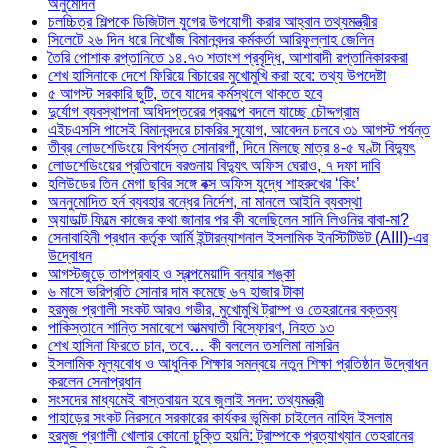
অনুমোদন
চলচ্চিত্র শিল্পকে ডিজিটাল যুগের উপযোগী করার আহ্বান তথ্যমন্ত্রীর
সিলেটে ২৬ দিন ধরে নিখোঁজ বিমানবন্দর কর্মকর্তা আরিফুল্লাহ জেলিন
তৈরি পোশাক রপ্তানিতে ১৪.৭৩ শতাংশ প্রবৃদ্ধি, আশাবাদী রপ্তানিকারকরা
শেখ হাসিনাকে দেশে ফিরিয়ে বিচারের মুখোমুখি করা হবে: তথ্য উপদেষ্টা
৫ আগস্ট সরকারি ছুটি, তবে যাদের কর্মস্থলে থাকতে হবে
দুর্যোগ ব্যবস্থাপনা অধিদপ্তরের প্রকল্পে বদলে যাচ্ছে চৌদ্দগ্রাম
এইচএসসি পাসেই বিমানবন্দরে চাকরির সুযোগ, আবেদন চলবে ৩১ আগস্ট পর্যন্ত
তীব্র লোডশেডিংয়ে বিপর্যস্ত সোনারগাঁ, দিনে মিলছে মাত্র ৪-৫ ঘণ্টা বিদ্যুৎ
লোডশেডিংয়ের প্রতিবাদে বরগুনায় বিদ্যুৎ অফিস ঘেরাও, ৭ দফা দাবি
হলিউডের তিন মেগা ছবির সঙ্গে বক্স অফিস যুদ্ধে শাহরুখের ‘কিং’
অননুমোদিত হর্ন ব্যবহার বন্ধের নির্দেশ, না মানলে আইনি ব্যবস্থা
অ্যাডাল্ট ফিল্মে কাজের কথা জানার পর কী বলেছিলেন সানি লিওনির বাবা-মা?
সেনাবাহিনী প্রধান কর্তৃক আর্মি ইন্টারন্যাশনাল ইসলামিক ইনস্টিটিউট (AIII)-এর
উদ্বোধন
আগস্টজুড়ে তাপপ্রবাহ ও স্বল্পমেয়াদি বন্যার শঙ্কা
৬ মাসে ভরিপ্রতি সোনার দাম কমেছে ৬৭ হাজার টাকা
হরমুজ প্রণালী সংকট আরও গভীর, মুখোমুখি ট্রাম্প ও তেহরানের বক্তব্য
পাকিস্তানে শান্তি সমাবেশে আত্মঘাতী বিস্ফোরণ, নিহত ১৩
শেখ হাসিনা ফিরতে চান, তবে… কী বললেন তসলিমা নাসরিন
ইসলামিক মূল্যবোধ ও আধুনিক শিক্ষার সমন্বয়ে নতুন শিক্ষা প্রতিষ্ঠান উদ্বোধন
করলেন সেনাপ্রধান
সংসদের মাধ্যমেই বাস্তবায়ন হবে জুলাই সনদ: তথ্যমন্ত্রী
পাহাড়ের সংকট নিরসনে সরকারের কার্যকর ভূমিকা চাইলেন নাহিদ ইসলাম
হরমুজ প্রণালী খোলার কোনো চুক্তি হয়নি: ট্রাম্পকে প্রত্যাখ্যান তেহরানের