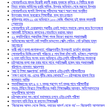
সোনারগাঁওয়ে মাদক বিরোধী র‌্যালী করায় যুবককে কুপিয়ে ও পিটিয়ে জখম
নিহত ফায়ার সার্ভিসের ডুবুরি সাদিক, উদ্ধার অভিযান শেষে মরদেহ উদ্ধার
সোনারগাঁওয়ে জুলাই বিপ্লবের শহীদদের স্মরণে স্মরণ সভা অনুষ্ঠিত
উত্তরায় সড়ক অবরোধে শিক্ষার্থীরা, বন্ধ যান চলাচল
কুমিল্লায় র‍্যাব-১১ এর অভিযানে ১০০ কেজি গাঁজাসহ দুই মাদক ব্যবসায়ী
গ্রেফতার
সোনারগাঁয়ে দুই চেয়ারম্যান প্রার্থীর একই স্থানে সভাকে কেন্দ্র করে উত্তেজনা
আদমজী ইপিজেডে কাপড়ের গোডাউনে ভয়াবহ আগুন
২১ ক্যাটাগরিতে প্রাথমিক শিক্ষা পদক বিতরণ করলেন প্রধানমন্ত্রী
অভিষেকের আগেই সেন্ট স্যাটিন ছাড়লেন লেক্সি লেভিন, নেট দুনিয়ায় তুমুল
আলোচনা
ভারী বর্ষণে বন্যা-জলাবদ্ধতা: পরিকল্পনাহীন উন্নয়নই দুর্ভোগ বাড়াচ্ছে
সোনারগাঁয়ে ডিজিএফআই পরিচয়ে ৫ লাখ টাকা চাঁদা দাবি, দুইজন গ্রেপ্তার
৩ দফা দাবি নিয়ে সংসদ ভবন অভিমুখে এইচএসসি পরীক্ষার্থীদের পদযাত্রা
চট্টগ্রামের বন্যা শুরু হবার সাথে সাথে প্রতিমন্ত্রী হজ্বে আর প্রধানমন্ত্রী
বরিশালে–হাসনাত আব্দুল্লাহ
‘মার্চ টু শিক্ষা মন্ত্রণালয়’ কর্মসূচি ঘোষণা এইচএসসি পরীক্ষার্থীদের
‘লক্ষণ ভালো নয়, এদের খুঁটির জোর কোথায়?’— চট্টগ্রামের হামলা নিয়ে
জামায়াত আমির
পদার্থবিজ্ঞানের ভুল ৬ ও ৭ নম্বর প্রশ্নে পূর্ণ নম্বর পাবে পরীক্ষার্থীরা
পড়ার টেবিলে ফিরতে শিক্ষার্থীদের প্রতি শিক্ষামন্ত্রীর আহ্বান, ক্ষতিগ্রস্তদের
পুনঃপরীক্ষার আশ্বাস
চট্টগ্রাম ছাড়া সব বোর্ডে যথাসময়ে চলবে এইচএসসি পরীক্ষা
পদত্যাগ দাবি নিয়ে যা বললেন শিক্ষামন্ত্রী
‘বিচারকের আসন থেকে বিদায়, ন্যায়ের আদর্শ থেকে নয়’— বিচারপতি আশফাকুল