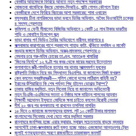
বেনজীর আহমেদকে ফিরিয়ে আনতে নতুন পদক্ষেপ সরকারের
মোজতবা খামেনিকে খুঁজছে মোসাদ-সিআইএ, পাল্টা গোপন কৌশলে ইরান
বেনজীরকে দেশে ফিরিয়ে বিচারের আশা সরকারের: শামা ওবায়েদ
বসুন্ধরায় চীনা নাগরিকদের ভাড়া ভবনে ডিবির অভিযান, অবৈধ ভিওআইপি চক্রের
৪ সদস্য গ্রেপ্তার
কুমিল্লা ও ফেনী সীমান্তে বিজিবির অভিযানে ১ কোটি ১৫ লাখ টাকার ভারতীয়
শাড়ি ও মোবাইল ডিসপ্লে জব্দ
ভাড়া বাসায় পর্ন ভিডিও তৈরির অভিযোগে নারীসহ কারাগারে ৪
কক্সবাজার কারাগারের পাশে প্রকাশ্যে পাহাড় কাটা, ঝুঁকিতে মসজিদ ও মার্কেট
বগুড়ার জঙ্গলে ডিবির অভিযান, অস্ত্র-মাদকসহ গ্রেপ্তার ৩
মেঘনার চরে গরু-মহিষ চোরের তাণ্ডব, আতঙ্কে খামারিরা
‘জিনের নির্দেশে’ ১২ ঘণ্টা পর কবর থেকে মায়ের মরদেহ উত্তোলন
কলাবাগানে স্ত্রী-শাশুড়িকে হত্যার পর থানায় আত্মসমর্পণ যুবকের
রাষ্ট্রপতি নির্বাচন নিয়ে বড় সিদ্ধান্ত বিএনপির, যা জানালেন মির্জা ফখরুল
কেন বললেন স্বরাষ্ট্রমন্ত্রী— পুলিশ কোনো দলের লাঠিয়াল বাহিনী নয়?
ইরানের হুঁশিয়ারিতে কি শেষ পর্যন্ত পিছু হটলেন ডোনাল্ড ট্রাম্প?
ঢাকায় হাজির মধুমিতা, নতুন সিনেমা নিয়ে যা জানালেন অভিনেত্রী
নতুন ডিএজি-এএজিদের সততা ও নিষ্ঠার সঙ্গে দায়িত্ব পালনের আহ্বান
শিক্ষার্থী আন্দোলন ইস্যুতে মোদিকে ক্ষমা চাইতে বললেন বিরোধী নেতারা
দীর্ঘ ২০ বছর পর কলকাতায় পা রাখলেন তসলিমা নাসরিন
১৮ দিনে ৩ জাহাজে জলদস্যুদের হামলা, লুট ১০ কোটি টাকার মালামাল
বাংলাদেশের সিনেমায় দেখা যেতে পারে মধুমিতা সরকার
রান্নাঘরে জনপ্রিয় হচ্ছে এয়ার ফ্রায়ার, স্বাস্থ্য সচেতনতায় বাড়ছে ব্যবহার
আগস্টেই ঢাকা-কক্সবাজার রুটে যুক্ত হচ্ছে আরও একজোড়া আন্তঃনগর ট্রেন
জুলাই গণঅভ্যুত্থান স্মরণে রাজধানীতে তারকাবহুল কনসার্ট