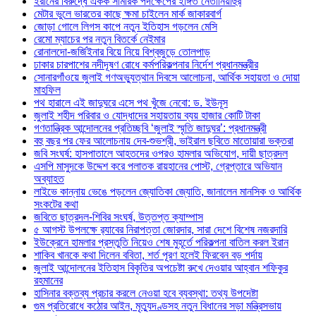
ইরানের বিরুদ্ধে একক সামরিক পদক্ষেপের ইঙ্গিত নেতানিয়াহুর
মেটার ভুলে ভারতের কাছে ক্ষমা চাইলেন মার্ক জাকারবার্গ
জোড়া গোলে লিগস কাপে নতুন ইতিহাস গড়লেন মেসি
রেমো ম্যাচের পর নতুন বিতর্কে নেইমার
রোনালদো-জর্জিইনার বিয়ে নিয়ে বিশ্বজুড়ে তোলপাড়
ঢাকার চারপাশের নদীদূষণ রোধে কর্মপরিকল্পনার নির্দেশ প্রধানমন্ত্রীর
সোনারগাঁওয়ে জুলাই গণঅভ্যুত্থান দিবসে আলোচনা, আর্থিক সহায়তা ও দোয়া
মাহফিল
পথ হারালে এই জাদুঘরে এসে পথ খুঁজে নেবো: ড. ইউনূস
জুলাই শহীদ পরিবার ও যোদ্ধাদের সহায়তায় ব্যয় হাজার কোটি টাকা
গণতান্ত্রিক আন্দোলনের প্রতিচ্ছবি ‘জুলাই স্মৃতি জাদুঘর’: প্রধানমন্ত্রী
বহু বছর পর ফের আলোচনায় দেব-শুভশ্রী, ভাইরাল ছবিতে মাতোয়ারা ভক্তরা
জবি সংঘর্ষ: হাসপাতালে আহতদের ওপরও হামলার অভিযোগ, দায়ী ছাত্রদল
এসপি মাসুদকে উদ্দেশ করে পলাতক রায়হানের পোস্ট, গ্রেপ্তারে অভিযান
অব্যাহত
লাইভে কান্নায় ভেঙে পড়লেন জ্যোতিকা জ্যোতি, জানালেন মানসিক ও আর্থিক
সংকটের কথা
জবিতে ছাত্রদল-শিবির সংঘর্ষ, উত্তপ্ত ক্যাম্পাস
৫ আগস্ট উপলক্ষে র‌্যাবের নিরাপত্তা জোরদার, সারা দেশে বিশেষ নজরদারি
ইউক্রেনে হামলার প্রস্তুতি নিয়েও শেষ মুহূর্তে পরিকল্পনা বাতিল করল ইরান
শাকিব খানকে কথা দিলেন ববিতা, শর্ত পূরণ হলেই ফিরবেন বড় পর্দায়
জুলাই আন্দোলনের ইতিহাস বিকৃতির অপচেষ্টা রুখে দেওয়ার আহ্বান শফিকুর
রহমানের
হাসিনার বক্তব্য প্রচার করলে নেওয়া হবে ব্যবস্থা: তথ্য উপদেষ্টা
গুম প্রতিরোধে কঠোর আইন, মৃত্যুদণ্ডসহ নতুন বিধানের সড়া মন্ত্রিসভায়