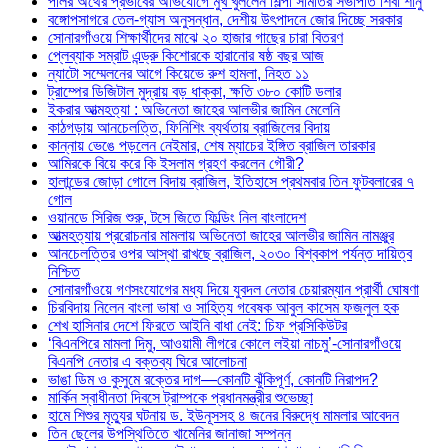
পলির অর্থের প্রভাবের অভিযোগে মুখ খুললেন শিল্পী সমিতির সভাপতি শিবা শানু
বঙ্গোপসাগরে তেল-গ্যাস অনুসন্ধান, দেশীয় উৎপাদনে জোর দিচ্ছে সরকার
সোনারগাঁওয়ে শিক্ষার্থীদের মাঝে ২০ হাজার গাছের চারা বিতরণ
প্লেব্যাক সম্রাট এন্ড্রু কিশোরকে হারানোর ষষ্ঠ বছর আজ
ন্যাটো সম্মেলনের আগে কিয়েভে রুশ হামলা, নিহত ১১
ট্রাম্পের ডিজিটাল মুদ্রায় বড় ধাক্কা, ক্ষতি ৩৮০ কোটি ডলার
ইকরার আত্মহত্যা : অভিনেতা জাহের আলভীর জামিন মেলেনি
কাঠগড়ায় আনচেলত্তি, ফিনিশিং ব্যর্থতায় ব্রাজিলের বিদায়
কান্নায় ভেঙে পড়লেন নেইমার, শেষ ম্যাচের ইঙ্গিত ব্রাজিল তারকার
আমিরকে বিয়ে করে কি ইসলাম গ্রহণ করলেন গৌরী?
হালান্ডের জোড়া গোলে বিদায় ব্রাজিল, ইতিহাসে প্রথমবার তিন ফুটবলারের ৭
গোল
ওয়ানডে সিরিজ শুরু, টসে জিতে ফিল্ডিং নিল বাংলাদেশ
আত্মহত্যায় প্ররোচনার মামলায় অভিনেতা জাহের আলভীর জামিন নামঞ্জুর
আনচেলত্তির ওপর আস্থা রাখছে ব্রাজিল, ২০৩০ বিশ্বকাপ পর্যন্ত দায়িত্ব
নিশ্চিত
সোনারগাঁওয়ে গণসংযোগের মধ্য দিয়ে যুবদল নেতার চেয়ারম্যান প্রার্থী ঘোষণা
চিরবিদায় নিলেন বাংলা ভাষা ও সাহিত্য গবেষক আবুল কাসেম ফজলুল হক
শেখ হাসিনার দেশে ফিরতে আইনি বাধা নেই: চিফ প্রসিকিউটর
‘বিএনপিরে মামলা দিমু, আওয়ামী লীগরে কোলে লইয়া নাচমু’-সোনারগাঁওয়ে
বিএনপি নেতার এ বক্তব্য ঘিরে আলোচনা
ভাঙা ডিম ও কুসুমে রক্তের দাগ—কোনটি ঝুঁকিপূর্ণ, কোনটি নিরাপদ?
মার্কিন স্বাধীনতা দিবসে ট্রাম্পকে প্রধানমন্ত্রীর শুভেচ্ছা
হামে শিশুর মৃত্যুর ঘটনায় ড. ইউনূসসহ ৪ জনের বিরুদ্ধে মামলার আবেদন
তিন ছেলের উপস্থিতিতে খামেনির জানাজা সম্পন্ন