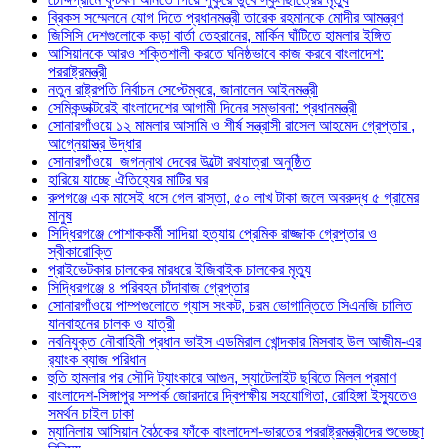
ব্রিকস সম্মেলনে যোগ দিতে প্রধানমন্ত্রী তারেক রহমানকে মোদীর আমন্ত্রণ
জিসিসি দেশগুলোকে কড়া বার্তা তেহরানের, মার্কিন ঘাঁটিতে হামলার ইঙ্গিত
আসিয়ানকে আরও শক্তিশালী করতে ঘনিষ্ঠভাবে কাজ করবে বাংলাদেশ:
পররাষ্ট্রমন্ত্রী
নতুন রাষ্ট্রপতি নির্বাচন সেপ্টেম্বরে, জানালেন আইনমন্ত্রী
সেমিকন্ডাক্টরেই বাংলাদেশের আগামী দিনের সম্ভাবনা: প্রধানমন্ত্রী
সোনারগাঁওয়ে ১২ মামলার আসামি ও শীর্ষ সন্ত্রাসী রাসেল আহমেদ গ্রেপ্তার ,
আগ্নেয়াস্ত্র উদ্ধার
সোনারগাঁওয়ে জগন্নাথ দেবের উল্টো রথযাত্রা অনুষ্ঠিত
হারিয়ে যাচ্ছে ঐতিহ্যের মাটির ঘর
রুপগঞ্জে এক মাসেই ধসে গেল রাস্তা, ৫০ লাখ টাকা জলে অবরুদ্ধ ৫ গ্রামের
মানুষ
সিদ্ধিরগঞ্জে পোশাককর্মী সাদিয়া হত্যায় প্রেমিক রাজ্জাক গ্রেপ্তার ও
স্বীকারোক্তি
প্রাইভেটকার চালকের মারধরে ইজিবাইক চালকের মৃত্যু
সিদ্ধিরগঞ্জে ৪ পরিবহন চাঁদাবাজ গ্রেপ্তার
সোনারগাঁওয়ে পাম্পগুলোতে গ্যাস সংকট, চরম ভোগান্তিতে সিএনজি চালিত
যানবাহনের চালক ও যাত্রী
নবনিযুক্ত নৌবাহিনী প্রধান ভাইস এডমিরাল খোন্দকার মিসবাহ উল আজীম-এর
র‍্যাংক ব্যাজ পরিধান
হুতি হামলার পর সৌদি ট্যাংকারে আগুন, স্যাটেলাইট ছবিতে মিলল প্রমাণ
বাংলাদেশ-সিঙ্গাপুর সম্পর্ক জোরদারে দ্বিপক্ষীয় সহযোগিতা, রোহিঙ্গা ইস্যুতেও
সমর্থন চাইল ঢাকা
ম্যানিলায় আসিয়ান বৈঠকের ফাঁকে বাংলাদেশ-ভারতের পররাষ্ট্রমন্ত্রীদের শুভেচ্ছা