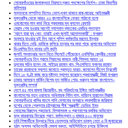
সোনারগাঁওয়ের জলাবদ্ধতা নিরসনে দ্রুত পদক্ষেপের নির্দেশ– ঢাকা বিভাগীয়
কমিশনার
সন্তানকে সম্পত্তি দিলেও ভোগ-দখল থাকবে বাবা-মায়ের: আইনমন্ত্রী
যুক্তরাষ্ট্র থেকে আরও ২৩ বাংলাদেশিকে ফেরত পাঠানো হলো
এমবোলোর লাল কার্ড নিয়ে প্রথমবার মুখ খুললেন রেফারি
মেয়াদ শেষ হওয়ার আগেই ন্যাশনাল ব্যাংকের এমডির পদত্যাগ
‘আগে যারা ঘুষ খেত, তারাই এখন জুলাই আন্দোলনকারী’ : ফখরুল
অবসরে যাওয়ার দুই দিন আগে পুলিশ কর্মকর্তার মরদেহ উদ্ধার
খাবার দিতে দেরি, ভাবিকে কুপিয়ে হত্যার পর মাথা গাছে ঝুলানোর অভিযোগ
ডিএমপির তিন থানার ওসি বদলি
জুলাই পদযাত্রায় অংশ নিতে সিলেটে পৌঁছেছেন এনসিপির কেন্দ্রীয় নেতারা
সোনারগাঁওয়ে তিন গ্রামে শিয়ালের কামড়ে নারী,শিশুসহ আহত ১৫
দুদকের সচিব হলেন মো. সাইদুর রহমান খান, পিএসসিতে ফজলুর রহমান
তারেক রহমানকে স্বাগত জানাতে প্রস্তুত ভারত, জানালেন দীনেশ ত্রিবেদী
দিনে ১৮ ঘণ্টা কাজ করে দৃষ্টান্ত স্থাপন করেছেন প্রধানমন্ত্রী: মির্জা ফখরুল
ঢাকায় আসছেন মার্কিন বিশেষ দূত সার্জিও গোর, গুরুত্ব পাচ্ছে বাংলাদেশ–
যুক্তরাষ্ট্র সম্পর্ক
দেশে ৪৫ লাখ মামলা বিচারাধীন, বড় পরিবর্তনের ইঙ্গিত আইনমন্ত্রীর
বাংলাদেশের নতুন ওয়ানডে অধিনায়ক লিটন দাস, দায়িত্ব হারালেন মিরাজ
সোনারগাঁওয়ে খাসির মাংসে পানি মেশানোর অপরাধে ব্যবসায়ীকে জরিমানা
যশোর থেকে গ্রেপ্তার চট্টগ্রামের শীর্ষ ‘সন্ত্রাসী’ ডেভিড ইমন
সোহমের বিরুদ্ধে প্রতারণা, বিশ্বাসভঙ্গ ও প্রাণনাশের হুমকির অভিযোগ
বন্ধ কারখানায় ফিরেছে প্রাণ, কর্মসংস্থান ৩ হাজার ৫০০ মানুষের
ঢাবি শিক্ষার্থীকে উদ্ধারে গিয়ে হেনস্তার অভিযোগ ডাকসু নেতা এ বি জুবায়েরের
হঠাৎ অসুস্থ অভিনেত্রী মেঘলা মুক্তা, আইসিইউতে চলছে চিকিৎসা