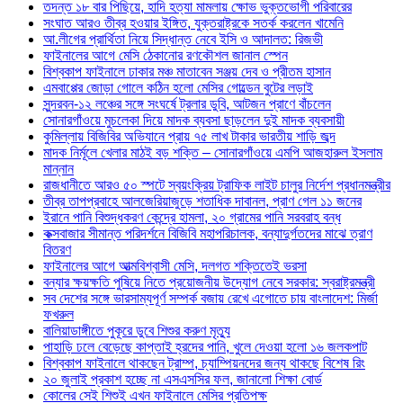
তদন্ত ১৮ বার পিছিয়ে, হাদি হত্যা মামলায় ক্ষোভ ভুক্তভোগী পরিবারের
সংঘাত আরও তীব্র হওয়ার ইঙ্গিত, যুক্তরাষ্ট্রকে সতর্ক করলেন খামেনি
আ.লীগের প্রার্থিতা নিয়ে সিদ্ধান্ত নেবে ইসি ও আদালত: রিজভী
ফাইনালের আগে মেসি ঠেকানোর রণকৌশল জানাল স্পেন
বিশ্বকাপ ফাইনালে ঢাকার মঞ্চ মাতাবেন সঞ্জয় দেব ও প্রীতম হাসান
এমবাপ্পের জোড়া গোলে কঠিন হলো মেসির গোল্ডেন বুটের লড়াই
সুন্দরবন-১২ লঞ্চের সঙ্গে সংঘর্ষে ট্রলার ডুবি, আটজন প্রাণে বাঁচলেন
সোনারগাঁওয়ে মুচলেকা দিয়ে মাদক ব্যবসা ছাড়লেন দুই মাদক ব্যবসায়ী
কুমিল্লায় বিজিবির অভিযানে প্রায় ৭৫ লাখ টাকার ভারতীয় শাড়ি জব্দ
মাদক নির্মূলে খেলার মাঠই বড় শক্তি – সোনারগাঁওয়ে এমপি আজহারুল ইসলাম
মান্নান
রাজধানীতে আরও ৫০ স্পটে স্বয়ংক্রিয় ট্রাফিক লাইট চালুর নির্দেশ প্রধানমন্ত্রীর
তীব্র তাপপ্রবাহে আলজেরিয়াজুড়ে শতাধিক দাবানল, প্রাণ গেল ১১ জনের
ইরানে পানি বিশুদ্ধকরণ কেন্দ্রে হামলা, ২০ গ্রামের পানি সরবরাহ বন্ধ
কক্সবাজার সীমান্ত পরিদর্শনে বিজিবি মহাপরিচালক, বন্যাদুর্গতদের মাঝে ত্রাণ
বিতরণ
ফাইনালের আগে আত্মবিশ্বাসী মেসি, দলগত শক্তিতেই ভরসা
বন্যার ক্ষয়ক্ষতি পুষিয়ে নিতে প্রয়োজনীয় উদ্যোগ নেবে সরকার: স্বরাষ্ট্রমন্ত্রী
সব দেশের সঙ্গে ভারসাম্যপূর্ণ সম্পর্ক বজায় রেখে এগোতে চায় বাংলাদেশ: মির্জা
ফখরুল
বালিয়াডাঙ্গীতে পুকূরে ডুবে শিশুর করুণ মৃত্যু
পাহাড়ি ঢলে বেড়েছে কাপ্তাই হ্রদের পানি, খুলে দেওয়া হলো ১৬ জলকপাট
বিশ্বকাপ ফাইনালে থাকছেন ট্রাম্প, চ্যাম্পিয়নদের জন্য থাকছে বিশেষ রিং
২০ জুলাই প্রকাশ হচ্ছে না এসএসসির ফল, জানালো শিক্ষা বোর্ড
কোলের সেই শিশুই এখন ফাইনালে মেসির প্রতিপক্ষ