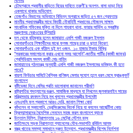
বিনিময়
চৌদ্দগ্রামে প্রবাসীর বাড়িতে বিয়ের দাবিতে তরুণী’র অনশন, বাসা ভাড়া নিয়ে
একসাথে থাকার অভিযোগ
তেজগাঁও বিভাগের অভিযানে বিভিন্ন অপরাধে জড়িত ৫৭ জন গ্রেফতার
মাননীয় প্রধানমন্ত্রীর সাথে বিদায়ী নৌবাহিনী প্রধানের সৌজন্য সাক্ষাৎ
সাংবাদিক শফিকের মুক্তি না দিলে শাহবাগ থানা, ফায়ার সার্ভিস ও স্বরাষ্ট্র
মন্ত্রণালয় ঘেরাওয়ের হুঁশিয়ারি
দল থেকে বহিষ্কার হলেন জামায়াত এমপি গাজী নজরুল ইসলাম
সোনারগাঁওয়ে শিক্ষার্থীদের মাঝে ফলজ গাছের চারা ও ছাতা বিতরণ ​
সোনারগাঁওয়ে এক কাঁঠাল দুই মণ ওজন, ১০ হাজার টাকায় বিক্রি
“সরকারের সমালোচনা করার এখনো সময় আসেনি”-জাতীয় পার্টির (কাজী জাফর)
প্রেসিডিয়াম সদস্য কাজী মোঃ নাহিদ
জামায়াতের গঠনতন্ত্র অনুযায়ী এমপি গাজী নজরুল ইসলামের ভবিষ্যৎ কী হতে
পারে?
বায়লা ফিউচার সামিটে বৈশ্বিক বাণিজ্য মেলার সুযোগ তুলে ধরল মেসে ফ্রাঙ্কফুর্ট
বাংলাদেশ
বৃষ্টিভেজা দিনে মেসির প্রতি ভালোবাসা জানালেন পরীমণি
রাষ্ট্রপতির পদত্যাগের গুঞ্জন, সামাজিক মাধ্যমে যা লিখলেন জুলকারনাইন সায়ের
মন্ত্রিসভায় রদবদল নিয়ে মুখ খুললেন প্রধানমন্ত্রীর উপদেষ্টা
এসএসসি ফল প্রকাশে আরও দেরি, জানাল শিক্ষা বোর্ড
কাঁদলেন না স্কালোনি, ড্রেসিংরুমের বিতর্ক নিয়ে যা বললেন আর্জেন্টিনা কোচ
ফ্রিল্যান্সারদের বৈদেশিক লেনদেন সহজ করল বাংলাদেশ ব্যাংক
উত্তাল দিল্লি, নিরাপত্তায় ১৬ মেট্রো স্টেশন বন্ধ
জাতিসংঘে সড়ক নিরাপত্তা প্যানেলের যৌথ-সভাপতি রবিউল আলম
বস্ত্র খাতের সমস্যা সমাধানে দ্রুত উদ্যোগ, প্রধানমন্ত্রীর বিশেষ নির্দেশনা