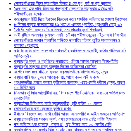
সোনারগাঁওয়ের লিটল ম্যাগাজিন কিনতু’র এক যুগ, বর্ষা সংখ্যা প্রকাশ
‘এক দফা এক দাবি, মিলনের পদত্যাগ’ স্লোগানে উত্তরায় এইচএসসি
পরীক্ষার্থীদের বিক্ষোভ
কংগ্রেসকে চিঠি দিয়ে ইরানের বিরুদ্ধে নতুন সামরিক অভিযানের ঘোষণা ট্রাম্পের
৮ দিনের বন্যায় কক্সবাজারের ৪৯ শতাংশ এলাকা প্লাবিত, প্রাণহানি বেড়ে ৩২
‘ফার্মের মুরগি’ মন্তব্য ঘিরে বিতর্ক, সমালোচনার মুখে শিক্ষামন্ত্রী
ভারী বৃষ্টিতে জলমগ্ন কুমিল্লা নগরী, নৌকায় পরীক্ষাকেন্দ্রে এইচএসসি শিক্ষার্থীরা
সোনারগাঁওয়ে জাপান প্রবাসীর গাড়িতে ডাকাতির ঘটনায় লুন্ঠিত মালামালসহ ৪
ডাকাত গ্রেপ্তার
ধর্ষণের অভিযোগে গ্রেপ্তার শ্রাবন্তীর ব্যক্তিগত সহকারী, কঠোর শাস্তির দাবি
অভিনেত্রীর
বন্যাদুর্গত মানুষ ও প্রাণীদের সহায়তায় এগিয়ে আসার আহ্বান নিলয়-হিমির
বন্যাদুর্গত মানুষের জন্য অনুদান দিলেন অভিনেতা তৌসিফ
যশোরে জলাবদ্ধ বাড়িতে ঘুমন্ত স্কুলছাত্রীকে সাপের কামড়, মৃত্যু
বন্যার পানি ঘরে ঢুকলে আতঙ্ক নয়, আগে করুন এই ৭ কাজ
প্রধানমন্ত্রীর ফোনে বদলাল কুমিল্লার জলাবদ্ধ এইচএসসি পরীক্ষা কেন্দ্র, বাড়ল
৩০ মিনিট সময়
ভিএআর সুবিধায় আর্জেন্টিনা নয়, বিশ্বকাপে শীর্ষে মেক্সিকো; সবচেয়ে ক্ষতিগ্রস্ত
ক্রোয়েশিয়া
বন্যার্তদের চিকিৎসায় মাঠে স্বাস্থ্যকর্মীরা, ছুটি বাতিল ১১ জেলায়
সোনারগাঁওয়ে বাবা ছেলেকে কুপিয়ে জখম
ইরানের বিরুদ্ধে কড়া বার্তা সৌদি আরব, আন্তর্জাতিক আইন লঙ্ঘনের অভিযোগ
বন্যা মোকাবিলায় সরকার ব্যর্থ, এখন দোষারোপে লাভ নেই: নাহিদ ইসলাম
বক্স অফিসে ঝড় তুলেছে ‘ধামাল ৪’, দুই দিনেই আয় ৫৩ কোটির বেশি
বন্যাকবলিত ১১ জেলায় বিজিবি মোতায়েন, বান্দরবানে উদ্ধার ৬ শতাধিক মানুষ