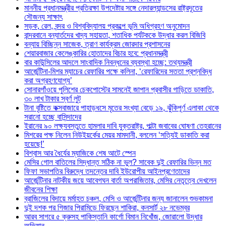
মাননীয় প্রধানমন্ত্রীর প্রতিরক্ষা উপদেষ্টার সঙ্গে নেদারল্যান্ডসের রাষ্ট্রদূতের
সৌজন্য সাক্ষাৎ
সড়ক, রেল, বন্দর ও বিশ্ববিদ্যালয় প্রকল্পে ভূমি অধিগ্রহণ অনুমোদন
বান্দরবানে বন্যার্তদের খাদ্য সহায়তা, শতাধিক পর্যটককে উদ্ধার করল বিজিবি
বন্যায় বিচ্ছিন্ন সাজেক, ত্রাণ কার্যক্রম জোরদার প্রশাসনের
শেয়ারবাজার কেলেঙ্কারির হোতাদের বিচার হবে: প্রধানমন্ত্রী
বার কাউন্সিলের আদলে সাংবাদিক নিবন্ধনের ব্যবস্থা হচ্ছে: তথ্যমন্ত্রী
আর্জেন্টিনা-মিশর ম্যাচের রেফারির পক্ষে কলিনা, ‘রেফারিদের সততা প্রশ্নবিদ্ধ
করা অগ্রহণযোগ্য’
সোনারগাঁওয়ে পুলিশের চেকপোস্টের সামনেই জাপান প্রবাসীর গাড়িতে ডাকাতি,
৩০ লাখ টাকার স্বর্ণ লুট
টানা বৃষ্টিতে কক্সবাজারে পাহাড়ধসে মৃতের সংখ্যা বেড়ে ১৯, ঝুঁকিপূর্ণ এলাকা থেকে
সরানো হচ্ছে বাসিন্দাদের
ইরানের ৯০ লক্ষ্যবস্তুতে হামলার দাবি যুক্তরাষ্ট্র, পাল্টা জবাবের ঘোষণা তেহরানের
মিশরের পক্ষ নিলেন নিউইয়র্কের মেয়র মামদানী, বললেন ‘সত্যিই ডাকাতি করা
হয়েছে!’
বিশ্বাস আর ধৈর্যের ম্যাজিকে শেষ আটে স্পেন
মেসির গোল বাতিলের সিদ্ধান্ত সঠিক না ভুল? সাবেক দুই রেফারির ভিন্ন মত
ফিফা সভাপতির বিরুদ্ধে তদন্তের দাবি ইউরোপীয় আইনপ্রণেতাদের
আর্জেন্টিনার নাটকীয় জয়ে আবেগঘন বার্তা অপরাজিতার, মেসির নেতৃত্বে দেখলেন
জীবনের শিক্ষা
ব্রাজিলের বিদায়ে মর্মাহত চঞ্চল, মেসি ও আর্জেন্টিনার জন্য জানালেন শুভকামনা
দুই দশক পর গিজার পিরামিডে ফিরছেন শাকিরা, কনসার্ট ২৮ নভেম্বর
আরব সাগরে ৫ ক্রুসহ পাকিস্তানি কার্গো বিমান নিখোঁজ, জোরালো উদ্ধার
অভিযান