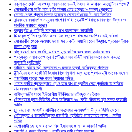
রক্তাক্ত মেসি, আরও দৃঢ় প্রত্যাবর্তন—ইতিহাস কি আবারও আর্জেন্টিনার পক্ষে?
সোনারগাঁওয়ে শপিং মলে চুরির ঘটনায় চোর চক্রের ৯ সদস্য গ্রেপ্তার
দেশের শ্রেষ্ঠ প্রধান শিক্ষক হয়েছেন সোনারগাঁওয়ের বি. আর বিলকিস
বান্দরবানে বন্যাদুর্গত মানুষের পাশে বিজিবি: ১২২টি পরিবারকে নিরাপদে উদ্ধার ও
মানবিক সহায়তা প্রদান
বন্যাদুর্গত ও পানিবন্দি মানুষের পাশে বাংলাদেশ নৌবাহিনী
চিরসবুজ পূর্ণিমার জন্মদিন আজ, ৪৫ বছরে পা রাখলেন জনপ্রিয় এই নায়িকা
সোনারগাঁও থেকে আত্মসাৎ হওয়া ৭৫০ কার্টন সয়াবিন তেল উদ্ধার, প্রতারক ট্রাক
চালক গ্রেপ্তার
বালু ব্যবসা বন্ধ করেছি, এবার পাহাড় কাটাও বন্ধ করব: হুমাম কাদের
প্রত্যন্ত এলাকাতেও ত্রাণ পৌঁছাতে সব বাহিনী সমন্বিতভাবে কাজ করছে:
জ্বালানি প্রতিমন্ত্রী
জামিনে বেরিয়ে স্ত্রী-সন্তানসহ ৬ জনকে হত্যা, অভিযুক্ত পলাতক
ইন্টার্নদের হাত ধরেই চিকিৎসায় বিদেশমুখিতা বন্ধ হবে: প্রধানমন্ত্রী তারেক রহমান
গজারিয়ায় যাত্রা শুরু করল ‘ন্যাচার লাউঞ্জ’
পানাম নগরীর প্রবেশদ্বারে ধ্বংস হয়ে যাওয়া প্রাচীন সেতু পুননির্মাণের দাবিতে
মানববন্ধন ও র‌্যালী
বাণিজ্যমন্ত্রীর সাথে ইউরোপীয় ইউনিয়নের রাষ্ট্রদূত এর বৈঠক
চৌদ্দগ্রামে র‌্যাব-বিজিবির যৌথ অভিযানে ৭০ কেজি গাঁজাসহ দুই মাদক কারবারি
আটক
সুন্দরবনে বড় জাহাঙ্গীর বাহিনীর ৩ সদস্যের আত্মসমর্পণ, উদ্ধার জিম্মি জেলে
ধোঁকামুক্ত ও জবাবদিহিমূলক রাজনীতি প্রতিষ্ঠাই জামায়াতের লক্ষ্য : সেলিম
উদ্দিন
যশোরগামী ১৪ হাজার ৫০০ পিস ইয়াবাসহ ৪ মাদক কারবারি আটক
আগামী ৫ বছরে বিদেশে ১ কোটি দক্ষ কর্মী পাঠাবে সরকার