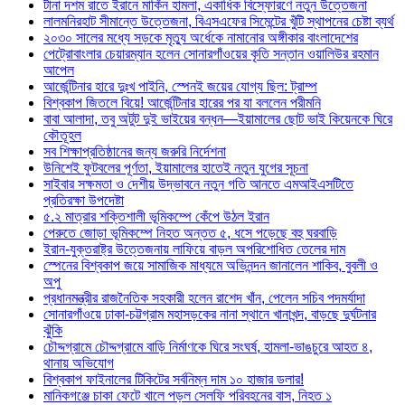
টানা দশম রাতে ইরানে মার্কিন হামলা, একাধিক বিস্ফোরণে নতুন উত্তেজনা
লালমনিরহাট সীমান্তে উত্তেজনা, বিএসএফের সিমেন্টের খুঁটি স্থাপনের চেষ্টা ব্যর্থ
২০৩০ সালের মধ্যে সড়কে মৃত্যু অর্ধেকে নামানোর অঙ্গীকার বাংলাদেশের
পেট্রোবাংলার চেয়ারম্যান হলেন সোনারগাঁওয়ের কৃতি সন্তান ওয়ালিউর রহমান
আপেল
আর্জেন্টিনার হারে দুঃখ পাইনি, স্পেনই জয়ের যোগ্য ছিল: ট্রাম্প
বিশ্বকাপ জিতলে বিয়ে! আর্জেন্টিনার হারের পর যা বললেন পরীমনি
বাবা আলাদা, তবু অটুট দুই ভাইয়ের বন্ধন—ইয়ামালের ছোট ভাই কিয়েনকে ঘিরে
কৌতূহল
সব শিক্ষাপ্রতিষ্ঠানের জন্য জরুরি নির্দেশনা
উনিশেই ফুটবলের পূর্ণতা, ইয়ামালের হাতেই নতুন যুগের সূচনা
সাইবার সক্ষমতা ও দেশীয় উদ্ভাবনে নতুন গতি আনতে এমআইএসটিতে
প্রতিরক্ষা উপদেষ্টা
৫.২ মাত্রার শক্তিশালী ভূমিকম্পে কেঁপে উঠল ইরান
পেরুতে জোড়া ভূমিকম্পে নিহত অন্তত ৫, ধসে পড়েছে বহু ঘরবাড়ি
ইরান-যুক্তরাষ্ট্র উত্তেজনায় লাফিয়ে বাড়ল অপরিশোধিত তেলের দাম
স্পেনের বিশ্বকাপ জয়ে সামাজিক মাধ্যমে অভিনন্দন জানালেন শাকিব, বুবলী ও
অপু
প্রধানমন্ত্রীর রাজনৈতিক সহকারী হলেন রাশেদ খাঁন, পেলেন সচিব পদমর্যাদা
সোনারগাঁওয়ে ঢাকা-চট্টগ্রাম মহাসড়কের নানা স্থানে খানাখন্দ, বাড়ছে দুর্ঘটনার
ঝুঁকি
চৌদ্দগ্রামে চৌদ্দগ্রামে বাড়ি নির্মাণকে ঘিরে সংঘর্ষ, হামলা-ভাঙচুরে আহত ৪,
থানায় অভিযোগ
বিশ্বকাপ ফাইনালের টিকিটের সর্বনিম্ন দাম ১০ হাজার ডলার!
মানিকগঞ্জে চাকা ফেটে খালে পড়ল সেলফি পরিবহনের বাস, নিহত ১