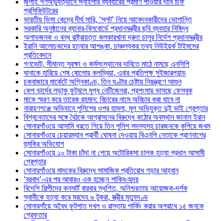
জুলাই গণঅভ্যুত্থানে স্নাইপার ব্যবহারের প্রমাণ পাওয়ার দাবি চিফ
প্রসিকিউটরের
ভারতীয় ভিসা কেন্দ্রে দীর্ঘ সারি, ‘স্লট’ নিয়ে আবেদনকারীদের ভোগান্তি
সরকারি অনুষ্ঠানের ব্যানার-বিলবোর্ডে প্রধানমন্ত্রীর ছবি ব্যবহার নিষিদ্ধ
অলাভজনক ও বন্ধ রাষ্ট্রায়ত্ত কলকারখানা দ্রুত চালুর নির্দেশ প্রধানমন্ত্রীর
ইরানি আলোচকদের হত্যার আশঙ্কা, চাঞ্চল্যকর তথ্য নিউইয়র্ক টাইমসের
প্রতিবেদনে
গণভোট, সীমান্ত সুরক্ষা ও কর্মসংস্থানের দাবিতে মাঠে নামছে এনসিপি
ঘানাকে হারিয়ে শেষ ষোলোয় কলম্বিয়া, এবার প্রতিপক্ষ সুইজারল্যান্ড
চকবাজারে মার্কেটে অগ্নিকাণ্ড, তিন ঘণ্টার চেষ্টায় নিয়ন্ত্রণে আগুন
কেপ ভার্দের লড়াকু ফুটবলে মুগ্ধ নেটিজেনরা, প্রশংসায় ভাসছে ফেসবুক
মাকে স্মরণ করে তারেক রহমান: বিচারের নামে অবিচার করা যাবে না
নারায়ণগঞ্জে অভিযানে পুলিশের ওপর হামলা, মূল অভিযুক্ত দুই ভাই গ্রেপ্তার
বিশ্বনেতাদের সঙ্গে বৈঠকে আগ্রাসনের বিরুদ্ধে কঠোর অবস্থান জানাল ইরান
সোনারগাঁওয়ে আসামি ধরতে গিয়ে তিন পুলিশ সদস্যসহ চারজনকে কুপিয়ে জখম
সোনারগাঁওয়ে চেয়ারম্যান প্রার্থী ঘোষনা দেওয়ায় বিএনপি নেতাকে প্রাণনাশের
হুমকির অভিযোগ
সোনারগাঁওয়ে ১০ টাকা চাঁদা না পেয়ে অটোরিকসা চালক হত্যা প্রধান আসামী
গ্রেপ্তার
সোনারগাঁওয়ে মাদকের বিরুদ্ধে সামাজিক প্রতিরোধ গড়ার আহ্বান
‘বরবাদ’-এর পর আবারও এক হচ্ছেন শাকিব-হৃদয়
বিদেশি শিল্পীদের কনসার্ট বারবার স্থগিত, অনিশ্চয়তায় আয়োজক-দর্শক
স্বামীকে হত্যা করে মরদেহ ৬ টুকরা, স্ত্রীর মৃত্যুদণ্ড
সোনারগাঁয়ে অবৈধ ফুটপাত দখল ও রাস্তায় পার্কিং করার অপরাধে ১৫ জনকে
গ্রেফতার