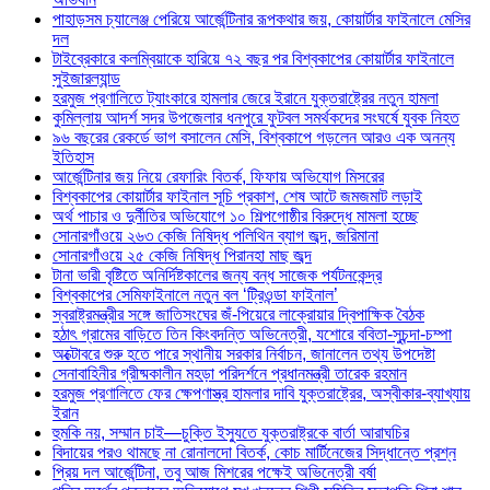
পাহাড়সম চ্যালেঞ্জ পেরিয়ে আর্জেন্টিনার রূপকথার জয়, কোয়ার্টার ফাইনালে মেসির
দল
টাইব্রেকারে কলম্বিয়াকে হারিয়ে ৭২ বছর পর বিশ্বকাপের কোয়ার্টার ফাইনালে
সুইজারল্যান্ড
হরমুজ প্রণালিতে ট্যাংকারে হামলার জেরে ইরানে যুক্তরাষ্ট্রের নতুন হামলা
কুমিল্লায় আদর্শ সদর উপজেলার ধনপুরে ফুটবল সমর্থকদের সংঘর্ষে যুবক নিহত
৯৬ বছরের রেকর্ডে ভাগ বসালেন মেসি, বিশ্বকাপে গড়লেন আরও এক অনন্য
ইতিহাস
আর্জেন্টিনার জয় নিয়ে রেফারিং বিতর্ক, ফিফায় অভিযোগ মিসরের
বিশ্বকাপের কোয়ার্টার ফাইনাল সূচি প্রকাশ, শেষ আটে জমজমাট লড়াই
অর্থ পাচার ও দুর্নীতির অভিযোগে ১০ শিল্পগোষ্ঠীর বিরুদ্ধে মামলা হচ্ছে
সোনারগাঁওয়ে ২৬৩ কেজি নিষিদ্ধ পলিথিন ব্যাগ জব্দ, জরিমানা
সোনারগাঁওয়ে ২৫ কেজি নিষিদ্ধ পিরানহা মাছ জব্দ
টানা ভারী বৃষ্টিতে অনির্দিষ্টকালের জন্য বন্ধ সাজেক পর্যটনকেন্দ্র
বিশ্বকাপের সেমিফাইনালে নতুন বল ‘ট্রিওন্ডা ফাইনাল’
স্বরাষ্ট্রমন্ত্রীর সঙ্গে জাতিসংঘের জঁ-পিয়েরে লাক্রোয়ার দ্বিপাক্ষিক বৈঠক
হঠাৎ গ্রামের বাড়িতে তিন কিংবদন্তি অভিনেত্রী, যশোরে ববিতা-সুচন্দা-চম্পা
অক্টোবরে শুরু হতে পারে স্থানীয় সরকার নির্বাচন, জানালেন তথ্য উপদেষ্টা
সেনাবাহিনীর গ্রীষ্মকালীন মহড়া পরিদর্শনে প্রধানমন্ত্রী তারেক রহমান
হরমুজ প্রণালিতে ফের ক্ষেপণাস্ত্র হামলার দাবি যুক্তরাষ্ট্রের, অস্বীকার-ব্যাখ্যায়
ইরান
হুমকি নয়, সম্মান চাই—চুক্তি ইস্যুতে যুক্তরাষ্ট্রকে বার্তা আরাঘচির
বিদায়ের পরও থামছে না রোনালদো বিতর্ক, কোচ মার্টিনেজের সিদ্ধান্তে প্রশ্ন
প্রিয় দল আর্জেন্টিনা, তবু আজ মিশরের পক্ষেই অভিনেত্রী বর্ষা