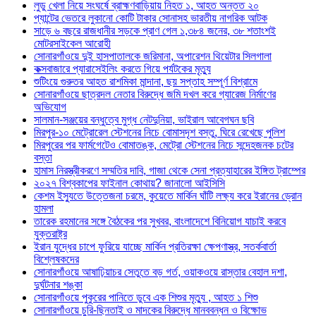
লুডু খেলা নিয়ে সংঘর্ষে ব্রাহ্মণবাড়িয়ায় নিহত ১, আহত অন্তত ২০
প্যান্টের ভেতরে লুকানো কোটি টাকার সোনাসহ ভারতীয় নাগরিক আটক
সাড়ে ৬ বছরে রাজধানীর সড়কে প্রাণ গেল ১,৩৮৪ জনের, ৩৮ শতাংশই
মোটরসাইকেল আরোহী
সোনারগাঁওয়ে দুই হাসপাতালকে জরিমানা, অপারেশন থিয়েটার সিলগালা
কক্সবাজারে প্যারাসেইলিং করতে গিয়ে পর্যটকের মৃত্যু
শুটিংয়ে গুরুতর আহত রাশমিকা মান্দানা, ছয় সপ্তাহ সম্পূর্ণ বিশ্রামে
সোনারগাঁওয়ে ছাত্রদল নেতার বিরুদ্ধে জমি দখল করে গ্যারেজ নির্মাণের
অভিযোগ
সালমান-সঞ্জয়ের বন্ধুত্বে মুগ্ধ নেটদুনিয়া, ভাইরাল আবেগঘন ছবি
মিরপুর-১০ মেট্রোরেল স্টেশনের নিচে বোমাসদৃশ বস্তু, ঘিরে রেখেছে পুলিশ
মিরপুরের পর ফার্মগেটেও বোমাতঙ্ক, মেট্রো স্টেশনের নিচে সন্দেহজনক চটের
বস্তা
হামাস নিরস্ত্রীকরণে সম্মতির দাবি, গাজা থেকে সেনা প্রত্যাহারের ইঙ্গিত ট্রাম্পের
২০২৭ বিশ্বকাপের ফাইনাল কোথায়? জানালো আইসিসি
কেশম ইস্যুতে উত্তেজনা চরমে, কুয়েতে মার্কিন ঘাঁটি লক্ষ্য করে ইরানের ড্রোন
হামলা
তারেক রহমানের সঙ্গে বৈঠকের পর সুখবর, বাংলাদেশে বিনিয়োগ যাচাই করবে
যুক্তরাষ্ট্র
ইরান যুদ্ধের চাপে ফুরিয়ে যাচ্ছে মার্কিন প্রতিরক্ষা ক্ষেপণাস্ত্র, সতর্কবার্তা
বিশ্লেষকদের
সোনারগাঁওয়ে আষাঢ়িয়াচর সেতুতে বড় গর্ত, ওয়াকওয়ে রাস্তার বেহাল দশা,
দুর্ঘটনার শঙ্কা
সোনারগাঁওয়ে পুকুরের পানিতে ডুবে এক শিশুর মৃত্যু , আহত ১ শিশু
সোনারগাঁওয়ে চুরি-ছিনতাই ও মাদকের বিরুদ্ধে মানববন্ধন ও বিক্ষোভ