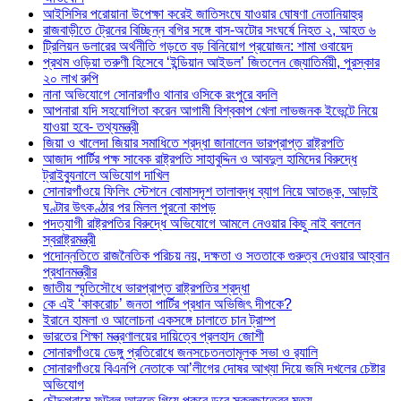
আইসিসির পরোয়ানা উপেক্ষা করেই জাতিসংঘে যাওয়ার ঘোষণা নেতানিয়াহুর
রাজবাড়ীতে ট্রেনের বিচ্ছিন্ন বগির সঙ্গে বাস-অটোর সংঘর্ষে নিহত ২, আহত ৬
ট্রিলিয়ন ডলারের অর্থনীতি গড়তে বড় বিনিয়োগ প্রয়োজন: শামা ওবায়েদ
প্রথম ওড়িয়া তরুণী হিসেবে ‘ইন্ডিয়ান আইডল’ জিতলেন জ্যোতির্ময়ী, পুরস্কার
২০ লাখ রুপি
নানা অভিযোগে সোনারগাঁও থানার ওসিকে রংপুরে বদলি
আপনারা যদি সহযোগিতা করেন আগামী বিশ্বকাপ খেলা লাভজনক ইভেন্টে নিয়ে
যাওয়া হবে- তথ্যমন্ত্রী
জিয়া ও খালেদা জিয়ার সমাধিতে শ্রদ্ধা জানালেন ভারপ্রাপ্ত রাষ্ট্রপতি
আজাদ পার্টির পক্ষ সাবেক রাষ্ট্রপতি সাহাবুদ্দিন ও আবদুল হামিদের বিরুদ্ধে
ট্রাইব্যুনালে অভিযোগ দাখিল
সোনারগাঁওয়ে ফিলিং স্টেশনে বোমাসদৃশ তালাবদ্ধ ব্যাগ নিয়ে আতঙ্ক, আড়াই
ঘণ্টার উৎকণ্ঠার পর মিলল পুরনো কাপড়
পদত্যাগী রাষ্ট্রপতির বিরুদ্ধে অভিযোগে আমলে নেওয়ার কিছু নাই বললেন
স্বরাষ্ট্রমন্ত্রী
পদোন্নতিতে রাজনৈতিক পরিচয় নয়, দক্ষতা ও সততাকে গুরুত্ব দেওয়ার আহ্বান
প্রধানমন্ত্রীর
জাতীয় স্মৃতিসৌধে ভারপ্রাপ্ত রাষ্ট্রপতির শ্রদ্ধা
কে এই ‘কাকরোচ’ জনতা পার্টির প্রধান অভিজিৎ দীপকে?
ইরানে হামলা ও আলোচনা একসঙ্গে চালাতে চান ট্রাম্প
ভারতের শিক্ষা মন্ত্রণালয়ের দায়িত্বে প্রলহাদ জোশী
সোনারগাঁওয়ে ডেঙ্গু প্রতিরোধে জনসচেতনতামূলক সভা ও র‍্যালি
সোনারগাঁওয়ে বিএনপি নেতাকে আ’লীগের দোষর আখ্যা দিয়ে জমি দখলের চেষ্টার
অভিযোগ
চৌদ্দগ্রামে ফুটবল আনতে গিয়ে পুকুরে ডুবে স্কুলছাত্রের মৃত্যু