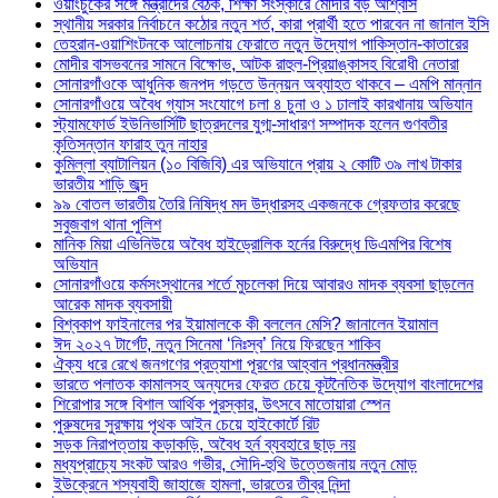
ওয়াংচুকের সঙ্গে মন্ত্রীদের বৈঠক, শিক্ষা সংস্কারে মোদীর বড় আশ্বাস
স্থানীয় সরকার নির্বাচনে কঠোর নতুন শর্ত, কারা প্রার্থী হতে পারবেন না জানাল ইসি
তেহরান-ওয়াশিংটনকে আলোচনায় ফেরাতে নতুন উদ্যোগ পাকিস্তান-কাতারের
মোদীর বাসভবনের সামনে বিক্ষোভ, আটক রাহুল-প্রিয়াঙ্কাসহ বিরোধী নেতারা
সোনারগাঁওকে আধুনিক জনপদ গড়তে উন্নয়ন অব্যাহত থাকবে – এমপি মান্নান
সোনারগাঁওয়ে অবৈধ গ্যাস সংযোগে চলা ৪ চুনা ও ১ ঢালাই কারখানায় অভিযান
স্ট্যামফোর্ড ইউনিভার্সিটি ছাত্রদলের যুগ্ম-সাধারণ সম্পাদক হলেন গুণবতীর
কৃতিসন্তান ফারাহ তুন নাহার
কুমিল্লা ব্যাটালিয়ন (১০ বিজিবি) এর অভিযানে প্রায় ২ কোটি ৩৯ লাখ টাকার
ভারতীয় শাড়ি জব্দ
৯৯ বোতল ভারতীয় তৈরি নিষিদ্ধ মদ উদ্ধারসহ একজনকে গ্রেফতার করেছে
সবুজবাগ থানা পুলিশ
মানিক মিয়া এভিনিউয়ে অবৈধ হাইড্রোলিক হর্নের বিরুদ্ধে ডিএমপির বিশেষ
অভিযান
সোনারগাঁওয়ে কর্মসংস্থানের শর্তে মুচলেকা দিয়ে আবারও মাদক ব্যবসা ছাড়লেন
আরেক মাদক ব্যবসায়ী
বিশ্বকাপ ফাইনালের পর ইয়ামালকে কী বললেন মেসি? জানালেন ইয়ামাল
ঈদ ২০২৭ টার্গেট, নতুন সিনেমা ‘নিঃস্ব’ নিয়ে ফিরছেন শাকিব
ঐক্য ধরে রেখে জনগণের প্রত্যাশা পূরণের আহ্বান প্রধানমন্ত্রীর
ভারতে পলাতক কামালসহ অন্যদের ফেরত চেয়ে কূটনৈতিক উদ্যোগ বাংলাদেশের
শিরোপার সঙ্গে বিশাল আর্থিক পুরস্কার, উৎসবে মাতোয়ারা স্পেন
পুরুষদের সুরক্ষায় পৃথক আইন চেয়ে হাইকোর্টে রিট
সড়ক নিরাপত্তায় কড়াকড়ি, অবৈধ হর্ন ব্যবহারে ছাড় নয়
মধ্যপ্রাচ্যে সংকট আরও গভীর, সৌদি-হুথি উত্তেজনায় নতুন মোড়
ইউক্রেনে শস্যবাহী জাহাজে হামলা, ভারতের তীব্র নিন্দা