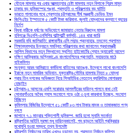
যৌতুক মামলার পর এবার আত্মহত্যার চেষ্টা মামলায় নতুন বিপাকে প্রিন্স মামুন
ঢাকায় বড় ভূমিকম্পের শঙ্কা, প্রস্তুতি ও পরিকল্পনায় বড় ঘাটতি
ভারতে পালানোর পথে গ্রেপ্তার চট্টগ্রামের শীর্ষ সন্ত্রাসী ডেভিড ইমন
জিপিএইচ ইস্পাতকে ৫ কোটি টাকা জরিমানা, জুলাই যোদ্ধাদের কল্যাণে ব্যয়ের
নির্দেশ
বিধবা নারীকে ধর্ষণের অভিযোগে জামায়াত নেতার বিরুদ্ধে মামলা
হবিগঞ্জে বিএনপি-এনসিপির পাল্টাপাল্টি কর্মসূচি, ১৪৪ ধারা জারি
সরকারি নথি জালিয়াতি: রাঙ্গাবালীর এসি ল্যান্ড প্রত্যাহার, তদন্তে প্রশাসন
শিক্ষাব্যবস্থার উন্নয়নে সমন্বিত পরিকল্পনার কথা জানালেন প্রধানমন্ত্রী
আপিল বিভাগের নতুন সিদ্ধান্তে স্থগিত হাইকোর্টের শ্যোন অ্যারেস্ট আদেশ
দক্ষিণ আফ্রিকায় অগ্নিকাণ্ডে বাংলাদেশিদের প্রাণহানি, সহায়তায় মাঠে
হাইকমিশন
সংযুক্ত আরব আমিরাতে কর্মভিসা বাতিলের আতঙ্ক, উদ্বেগে লাখো বাংলাদেশি
ইরাকে নতুন সামরিক অভিযান, যুক্তরাষ্ট্র-সৌদির হামলায় নিহত ৮ যোদ্ধা
প্রায় তিন দশকের অভিজ্ঞতা নিয়ে সিআইডির নেতৃত্বে ব্যারিস্টার মোশাররফ
হোছাইন
চট্টগ্রাম-২ আসনের এমপি সরোয়ার আলমগীরের দায়িত্ব পালনে বাধা নেই
সোনারগাঁওয়ে অবৈধ গ্যাস সংযোগে গড়ে ওঠা ৩ চুনা কারখানা উচ্ছেদ, সংযোগ
বিচ্ছিন্ন
কুমিল্লায় বিজিবির উদ্যোগে ৫১ কোটি ৮৩ লাখ টাকার মাদক ও তামাকজাত পণ্য
ধ্বংস
জাপানে ৭.১ মাত্রার শক্তিশালী ভূমিকম্প, জারি হলো সুনামি সতর্কতা
রাষ্ট্রপতির আইনি সুরক্ষা শুধু দায়িত্বকালেই, পদ ছাড়লে আইনি প্রক্রিয়ার
মুখোমুখি হওয়া সম্ভব: তথ্য উপদেষ্টা
রাষ্ট্রপতি নির্বাচনের তারিখ এখনও চূড়ান্ত নয়, প্রস্তুত নির্বাচন কমিশন