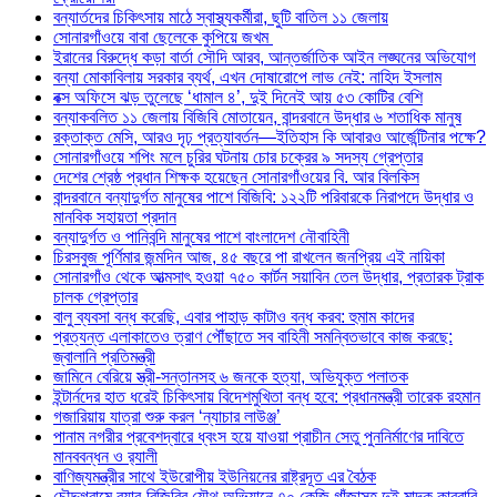
বন্যার্তদের চিকিৎসায় মাঠে স্বাস্থ্যকর্মীরা, ছুটি বাতিল ১১ জেলায়
সোনারগাঁওয়ে বাবা ছেলেকে কুপিয়ে জখম
ইরানের বিরুদ্ধে কড়া বার্তা সৌদি আরব, আন্তর্জাতিক আইন লঙ্ঘনের অভিযোগ
বন্যা মোকাবিলায় সরকার ব্যর্থ, এখন দোষারোপে লাভ নেই: নাহিদ ইসলাম
বক্স অফিসে ঝড় তুলেছে ‘ধামাল ৪’, দুই দিনেই আয় ৫৩ কোটির বেশি
বন্যাকবলিত ১১ জেলায় বিজিবি মোতায়েন, বান্দরবানে উদ্ধার ৬ শতাধিক মানুষ
রক্তাক্ত মেসি, আরও দৃঢ় প্রত্যাবর্তন—ইতিহাস কি আবারও আর্জেন্টিনার পক্ষে?
সোনারগাঁওয়ে শপিং মলে চুরির ঘটনায় চোর চক্রের ৯ সদস্য গ্রেপ্তার
দেশের শ্রেষ্ঠ প্রধান শিক্ষক হয়েছেন সোনারগাঁওয়ের বি. আর বিলকিস
বান্দরবানে বন্যাদুর্গত মানুষের পাশে বিজিবি: ১২২টি পরিবারকে নিরাপদে উদ্ধার ও
মানবিক সহায়তা প্রদান
বন্যাদুর্গত ও পানিবন্দি মানুষের পাশে বাংলাদেশ নৌবাহিনী
চিরসবুজ পূর্ণিমার জন্মদিন আজ, ৪৫ বছরে পা রাখলেন জনপ্রিয় এই নায়িকা
সোনারগাঁও থেকে আত্মসাৎ হওয়া ৭৫০ কার্টন সয়াবিন তেল উদ্ধার, প্রতারক ট্রাক
চালক গ্রেপ্তার
বালু ব্যবসা বন্ধ করেছি, এবার পাহাড় কাটাও বন্ধ করব: হুমাম কাদের
প্রত্যন্ত এলাকাতেও ত্রাণ পৌঁছাতে সব বাহিনী সমন্বিতভাবে কাজ করছে:
জ্বালানি প্রতিমন্ত্রী
জামিনে বেরিয়ে স্ত্রী-সন্তানসহ ৬ জনকে হত্যা, অভিযুক্ত পলাতক
ইন্টার্নদের হাত ধরেই চিকিৎসায় বিদেশমুখিতা বন্ধ হবে: প্রধানমন্ত্রী তারেক রহমান
গজারিয়ায় যাত্রা শুরু করল ‘ন্যাচার লাউঞ্জ’
পানাম নগরীর প্রবেশদ্বারে ধ্বংস হয়ে যাওয়া প্রাচীন সেতু পুননির্মাণের দাবিতে
মানববন্ধন ও র‌্যালী
বাণিজ্যমন্ত্রীর সাথে ইউরোপীয় ইউনিয়নের রাষ্ট্রদূত এর বৈঠক
চৌদ্দগ্রামে র‌্যাব-বিজিবির যৌথ অভিযানে ৭০ কেজি গাঁজাসহ দুই মাদক কারবারি