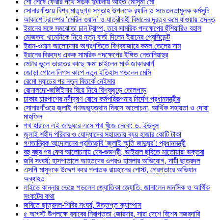
শো শেষে ফেরার পথে সড়ক দুর্ঘটনায় আহত মৌসুমী মৌ
সোনারগাঁওয়ে বিশ্ব মাতৃদুগ্ধ সপ্তাহ উপলক্ষে র‍্যালি ও সচেতনতামূলক কর্মসূচি
আকাশে ট্রাম্পের ‘মেরিন ওয়ান’ ও যাত্রীবাহী বিমানের দূরত্ব কমে যাওয়ায় তদন্ত
ইরানের সঙ্গে সমঝোতা চান ট্রাম্প, তবে সামরিক পদক্ষেপের হুঁশিয়ারিও বহাল
মোজতবা খামেনিকে নিয়ে নতুন বার্তা দিলেন ইরানের প্রেসিডেন্ট
ইরান-ওমান আলোচনার অগ্রগতিতে বিশ্ববাজারে কমল তেলের দাম
ইরানের বিরুদ্ধে একক সামরিক পদক্ষেপের ইঙ্গিত নেতানিয়াহুর
মেটার ভুলে ভারতের কাছে ক্ষমা চাইলেন মার্ক জাকারবার্গ
জোড়া গোলে লিগস কাপে নতুন ইতিহাস গড়লেন মেসি
রেমো ম্যাচের পর নতুন বিতর্কে নেইমার
রোনালদো-জর্জিইনার বিয়ে নিয়ে বিশ্বজুড়ে তোলপাড়
ঢাকার চারপাশের নদীদূষণ রোধে কর্মপরিকল্পনার নির্দেশ প্রধানমন্ত্রীর
সোনারগাঁওয়ে জুলাই গণঅভ্যুত্থান দিবসে আলোচনা, আর্থিক সহায়তা ও দোয়া
মাহফিল
পথ হারালে এই জাদুঘরে এসে পথ খুঁজে নেবো: ড. ইউনূস
জুলাই শহীদ পরিবার ও যোদ্ধাদের সহায়তায় ব্যয় হাজার কোটি টাকা
গণতান্ত্রিক আন্দোলনের প্রতিচ্ছবি ‘জুলাই স্মৃতি জাদুঘর’: প্রধানমন্ত্রী
বহু বছর পর ফের আলোচনায় দেব-শুভশ্রী, ভাইরাল ছবিতে মাতোয়ারা ভক্তরা
জবি সংঘর্ষ: হাসপাতালে আহতদের ওপরও হামলার অভিযোগ, দায়ী ছাত্রদল
এসপি মাসুদকে উদ্দেশ করে পলাতক রায়হানের পোস্ট, গ্রেপ্তারে অভিযান
অব্যাহত
লাইভে কান্নায় ভেঙে পড়লেন জ্যোতিকা জ্যোতি, জানালেন মানসিক ও আর্থিক
সংকটের কথা
জবিতে ছাত্রদল-শিবির সংঘর্ষ, উত্তপ্ত ক্যাম্পাস
৫ আগস্ট উপলক্ষে র‌্যাবের নিরাপত্তা জোরদার, সারা দেশে বিশেষ নজরদারি