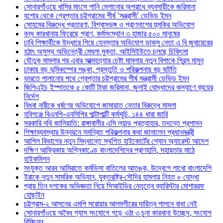
সোনারগাঁওয়ে খাসির মাংসে পানি মেশানোর অপরাধে ব্যবসায়ীকে জরিমানা
যশোর থেকে গ্রেপ্তার চট্টগ্রামের শীর্ষ ‘সন্ত্রাসী’ ডেভিড ইমন
সোহমের বিরুদ্ধে প্রতারণা, বিশ্বাসভঙ্গ ও প্রাণনাশের হুমকির অভিযোগ
বন্ধ কারখানায় ফিরেছে প্রাণ, কর্মসংস্থান ৩ হাজার ৫০০ মানুষের
ঢাবি শিক্ষার্থীকে উদ্ধারে গিয়ে হেনস্তার অভিযোগ ডাকসু নেতা এ বি জুবায়েরের
হঠাৎ অসুস্থ অভিনেত্রী মেঘলা মুক্তা, আইসিইউতে চলছে চিকিৎসা
যৌতুক মামলার পর এবার আত্মহত্যার চেষ্টা মামলায় নতুন বিপাকে প্রিন্স মামুন
ঢাকায় বড় ভূমিকম্পের শঙ্কা, প্রস্তুতি ও পরিকল্পনায় বড় ঘাটতি
ভারতে পালানোর পথে গ্রেপ্তার চট্টগ্রামের শীর্ষ সন্ত্রাসী ডেভিড ইমন
জিপিএইচ ইস্পাতকে ৫ কোটি টাকা জরিমানা, জুলাই যোদ্ধাদের কল্যাণে ব্যয়ের
নির্দেশ
বিধবা নারীকে ধর্ষণের অভিযোগে জামায়াত নেতার বিরুদ্ধে মামলা
হবিগঞ্জে বিএনপি-এনসিপির পাল্টাপাল্টি কর্মসূচি, ১৪৪ ধারা জারি
সরকারি নথি জালিয়াতি: রাঙ্গাবালীর এসি ল্যান্ড প্রত্যাহার, তদন্তে প্রশাসন
শিক্ষাব্যবস্থার উন্নয়নে সমন্বিত পরিকল্পনার কথা জানালেন প্রধানমন্ত্রী
আপিল বিভাগের নতুন সিদ্ধান্তে স্থগিত হাইকোর্টের শ্যোন অ্যারেস্ট আদেশ
দক্ষিণ আফ্রিকায় অগ্নিকাণ্ডে বাংলাদেশিদের প্রাণহানি, সহায়তায় মাঠে
হাইকমিশন
সংযুক্ত আরব আমিরাতে কর্মভিসা বাতিলের আতঙ্ক, উদ্বেগে লাখো বাংলাদেশি
ইরাকে নতুন সামরিক অভিযান, যুক্তরাষ্ট্র-সৌদির হামলায় নিহত ৮ যোদ্ধা
প্রায় তিন দশকের অভিজ্ঞতা নিয়ে সিআইডির নেতৃত্বে ব্যারিস্টার মোশাররফ
হোছাইন
চট্টগ্রাম-২ আসনের এমপি সরোয়ার আলমগীরের দায়িত্ব পালনে বাধা নেই
সোনারগাঁওয়ে অবৈধ গ্যাস সংযোগে গড়ে ওঠা ৩ চুনা কারখানা উচ্ছেদ, সংযোগ
বিচ্ছিন্ন