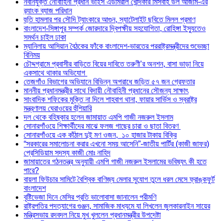
নবনিযুক্ত নৌবাহিনী প্রধান ভাইস এডমিরাল খোন্দকার মিসবাহ উল আজীম-এর
র‍্যাংক ব্যাজ পরিধান
হুতি হামলার পর সৌদি ট্যাংকারে আগুন, স্যাটেলাইট ছবিতে মিলল প্রমাণ
বাংলাদেশ-সিঙ্গাপুর সম্পর্ক জোরদারে দ্বিপক্ষীয় সহযোগিতা, রোহিঙ্গা ইস্যুতেও
সমর্থন চাইল ঢাকা
ম্যানিলায় আসিয়ান বৈঠকের ফাঁকে বাংলাদেশ-ভারতের পররাষ্ট্রমন্ত্রীদের শুভেচ্ছা
বিনিময়
চৌদ্দগ্রামে প্রবাসীর বাড়িতে বিয়ের দাবিতে তরুণী’র অনশন, বাসা ভাড়া নিয়ে
একসাথে থাকার অভিযোগ
তেজগাঁও বিভাগের অভিযানে বিভিন্ন অপরাধে জড়িত ৫৭ জন গ্রেফতার
মাননীয় প্রধানমন্ত্রীর সাথে বিদায়ী নৌবাহিনী প্রধানের সৌজন্য সাক্ষাৎ
সাংবাদিক শফিকের মুক্তি না দিলে শাহবাগ থানা, ফায়ার সার্ভিস ও স্বরাষ্ট্র
মন্ত্রণালয় ঘেরাওয়ের হুঁশিয়ারি
দল থেকে বহিষ্কার হলেন জামায়াত এমপি গাজী নজরুল ইসলাম
সোনারগাঁওয়ে শিক্ষার্থীদের মাঝে ফলজ গাছের চারা ও ছাতা বিতরণ ​
সোনারগাঁওয়ে এক কাঁঠাল দুই মণ ওজন, ১০ হাজার টাকায় বিক্রি
“সরকারের সমালোচনা করার এখনো সময় আসেনি”-জাতীয় পার্টির (কাজী জাফর)
প্রেসিডিয়াম সদস্য কাজী মোঃ নাহিদ
জামায়াতের গঠনতন্ত্র অনুযায়ী এমপি গাজী নজরুল ইসলামের ভবিষ্যৎ কী হতে
পারে?
বায়লা ফিউচার সামিটে বৈশ্বিক বাণিজ্য মেলার সুযোগ তুলে ধরল মেসে ফ্রাঙ্কফুর্ট
বাংলাদেশ
বৃষ্টিভেজা দিনে মেসির প্রতি ভালোবাসা জানালেন পরীমণি
রাষ্ট্রপতির পদত্যাগের গুঞ্জন, সামাজিক মাধ্যমে যা লিখলেন জুলকারনাইন সায়ের
মন্ত্রিসভায় রদবদল নিয়ে মুখ খুললেন প্রধানমন্ত্রীর উপদেষ্টা