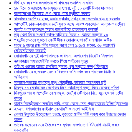
দীর্ঘ ২০ বছর পর কলকাতায় পা রাখলেন তসলিমা নাসরিন
১৮ দিনে ৩ জাহাজে জলদস্যুদের হামলা, লুট ১০ কোটি টাকার মালামাল
বাংলাদেশের সিনেমায় দেখা যেতে পারে মধুমিতা সরকার
রান্নাঘরে জনপ্রিয় হচ্ছে এয়ার ফ্রায়ার, স্বাস্থ্য সচেতনতায় বাড়ছে ব্যবহার
আগস্টেই ঢাকা-কক্সবাজার রুটে যুক্ত হচ্ছে আরও একজোড়া আন্তঃনগর ট্রেন
জুলাই গণঅভ্যুত্থান স্মরণে রাজধানীতে তারকাবহুল কনসার্ট
লুডু খেলা নিয়ে সংঘর্ষে ব্রাহ্মণবাড়িয়ায় নিহত ১, আহত অন্তত ২০
প্যান্টের ভেতরে লুকানো কোটি টাকার সোনাসহ ভারতীয় নাগরিক আটক
সাড়ে ৬ বছরে রাজধানীর সড়কে প্রাণ গেল ১,৩৮৪ জনের, ৩৮ শতাংশই
মোটরসাইকেল আরোহী
সোনারগাঁওয়ে দুই হাসপাতালকে জরিমানা, অপারেশন থিয়েটার সিলগালা
কক্সবাজারে প্যারাসেইলিং করতে গিয়ে পর্যটকের মৃত্যু
শুটিংয়ে গুরুতর আহত রাশমিকা মান্দানা, ছয় সপ্তাহ সম্পূর্ণ বিশ্রামে
সোনারগাঁওয়ে ছাত্রদল নেতার বিরুদ্ধে জমি দখল করে গ্যারেজ নির্মাণের
অভিযোগ
সালমান-সঞ্জয়ের বন্ধুত্বে মুগ্ধ নেটদুনিয়া, ভাইরাল আবেগঘন ছবি
মিরপুর-১০ মেট্রোরেল স্টেশনের নিচে বোমাসদৃশ বস্তু, ঘিরে রেখেছে পুলিশ
মিরপুরের পর ফার্মগেটেও বোমাতঙ্ক, মেট্রো স্টেশনের নিচে সন্দেহজনক চটের
বস্তা
হামাস নিরস্ত্রীকরণে সম্মতির দাবি, গাজা থেকে সেনা প্রত্যাহারের ইঙ্গিত ট্রাম্পের
২০২৭ বিশ্বকাপের ফাইনাল কোথায়? জানালো আইসিসি
কেশম ইস্যুতে উত্তেজনা চরমে, কুয়েতে মার্কিন ঘাঁটি লক্ষ্য করে ইরানের ড্রোন
হামলা
তারেক রহমানের সঙ্গে বৈঠকের পর সুখবর, বাংলাদেশে বিনিয়োগ যাচাই করবে
যুক্তরাষ্ট্র