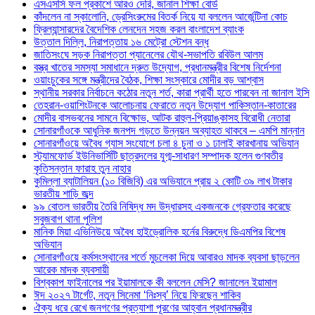
এসএসসি ফল প্রকাশে আরও দেরি, জানাল শিক্ষা বোর্ড
কাঁদলেন না স্কালোনি, ড্রেসিংরুমের বিতর্ক নিয়ে যা বললেন আর্জেন্টিনা কোচ
ফ্রিল্যান্সারদের বৈদেশিক লেনদেন সহজ করল বাংলাদেশ ব্যাংক
উত্তাল দিল্লি, নিরাপত্তায় ১৬ মেট্রো স্টেশন বন্ধ
জাতিসংঘে সড়ক নিরাপত্তা প্যানেলের যৌথ-সভাপতি রবিউল আলম
বস্ত্র খাতের সমস্যা সমাধানে দ্রুত উদ্যোগ, প্রধানমন্ত্রীর বিশেষ নির্দেশনা
ওয়াংচুকের সঙ্গে মন্ত্রীদের বৈঠক, শিক্ষা সংস্কারে মোদীর বড় আশ্বাস
স্থানীয় সরকার নির্বাচনে কঠোর নতুন শর্ত, কারা প্রার্থী হতে পারবেন না জানাল ইসি
তেহরান-ওয়াশিংটনকে আলোচনায় ফেরাতে নতুন উদ্যোগ পাকিস্তান-কাতারের
মোদীর বাসভবনের সামনে বিক্ষোভ, আটক রাহুল-প্রিয়াঙ্কাসহ বিরোধী নেতারা
সোনারগাঁওকে আধুনিক জনপদ গড়তে উন্নয়ন অব্যাহত থাকবে – এমপি মান্নান
সোনারগাঁওয়ে অবৈধ গ্যাস সংযোগে চলা ৪ চুনা ও ১ ঢালাই কারখানায় অভিযান
স্ট্যামফোর্ড ইউনিভার্সিটি ছাত্রদলের যুগ্ম-সাধারণ সম্পাদক হলেন গুণবতীর
কৃতিসন্তান ফারাহ তুন নাহার
কুমিল্লা ব্যাটালিয়ন (১০ বিজিবি) এর অভিযানে প্রায় ২ কোটি ৩৯ লাখ টাকার
ভারতীয় শাড়ি জব্দ
৯৯ বোতল ভারতীয় তৈরি নিষিদ্ধ মদ উদ্ধারসহ একজনকে গ্রেফতার করেছে
সবুজবাগ থানা পুলিশ
মানিক মিয়া এভিনিউয়ে অবৈধ হাইড্রোলিক হর্নের বিরুদ্ধে ডিএমপির বিশেষ
অভিযান
সোনারগাঁওয়ে কর্মসংস্থানের শর্তে মুচলেকা দিয়ে আবারও মাদক ব্যবসা ছাড়লেন
আরেক মাদক ব্যবসায়ী
বিশ্বকাপ ফাইনালের পর ইয়ামালকে কী বললেন মেসি? জানালেন ইয়ামাল
ঈদ ২০২৭ টার্গেট, নতুন সিনেমা ‘নিঃস্ব’ নিয়ে ফিরছেন শাকিব
ঐক্য ধরে রেখে জনগণের প্রত্যাশা পূরণের আহ্বান প্রধানমন্ত্রীর