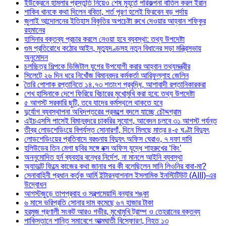
ইউক্রেনে হামলার প্রস্তুতি নিয়েও শেষ মুহূর্তে পরিকল্পনা বাতিল করল ইরান
শাকিব খানকে কথা দিলেন ববিতা, শর্ত পূরণ হলেই ফিরবেন বড় পর্দায়
জুলাই আন্দোলনের ইতিহাস বিকৃতির অপচেষ্টা রুখে দেওয়ার আহ্বান শফিকুর
রহমানের
হাসিনার বক্তব্য প্রচার করলে নেওয়া হবে ব্যবস্থা: তথ্য উপদেষ্টা
গুম প্রতিরোধে কঠোর আইন, মৃত্যুদণ্ডসহ নতুন বিধানের সড়া মন্ত্রিসভায়
অনুমোদন
চলচ্চিত্র শিল্পকে ডিজিটাল যুগের উপযোগী করার আহ্বান তথ্যমন্ত্রীর
সিলেটে ২৬ দিন ধরে নিখোঁজ বিমানবন্দর কর্মকর্তা আরিফুল্লাহ জেলিন
তৈরি পোশাক রপ্তানিতে ১৪.৭৩ শতাংশ প্রবৃদ্ধি, আশাবাদী রপ্তানিকারকরা
শেখ হাসিনাকে দেশে ফিরিয়ে বিচারের মুখোমুখি করা হবে: তথ্য উপদেষ্টা
৫ আগস্ট সরকারি ছুটি, তবে যাদের কর্মস্থলে থাকতে হবে
দুর্যোগ ব্যবস্থাপনা অধিদপ্তরের প্রকল্পে বদলে যাচ্ছে চৌদ্দগ্রাম
এইচএসসি পাসেই বিমানবন্দরে চাকরির সুযোগ, আবেদন চলবে ৩১ আগস্ট পর্যন্ত
তীব্র লোডশেডিংয়ে বিপর্যস্ত সোনারগাঁ, দিনে মিলছে মাত্র ৪-৫ ঘণ্টা বিদ্যুৎ
লোডশেডিংয়ের প্রতিবাদে বরগুনায় বিদ্যুৎ অফিস ঘেরাও, ৭ দফা দাবি
হলিউডের তিন মেগা ছবির সঙ্গে বক্স অফিস যুদ্ধে শাহরুখের ‘কিং’
অননুমোদিত হর্ন ব্যবহার বন্ধের নির্দেশ, না মানলে আইনি ব্যবস্থা
অ্যাডাল্ট ফিল্মে কাজের কথা জানার পর কী বলেছিলেন সানি লিওনির বাবা-মা?
সেনাবাহিনী প্রধান কর্তৃক আর্মি ইন্টারন্যাশনাল ইসলামিক ইনস্টিটিউট (AIII)-এর
উদ্বোধন
আগস্টজুড়ে তাপপ্রবাহ ও স্বল্পমেয়াদি বন্যার শঙ্কা
৬ মাসে ভরিপ্রতি সোনার দাম কমেছে ৬৭ হাজার টাকা
হরমুজ প্রণালী সংকট আরও গভীর, মুখোমুখি ট্রাম্প ও তেহরানের বক্তব্য
পাকিস্তানে শান্তি সমাবেশে আত্মঘাতী বিস্ফোরণ, নিহত ১৩