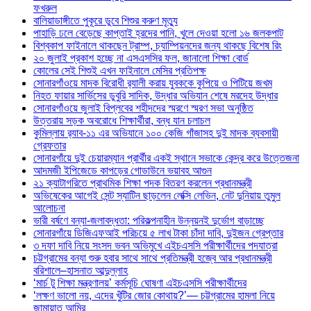
ফখরুল
বালিয়াডাঙ্গীতে পুকূরে ডুবে শিশুর করুণ মৃত্যু
পাহাড়ি ঢলে বেড়েছে কাপ্তাই হ্রদের পানি, খুলে দেওয়া হলো ১৬ জলকপাট
বিশ্বকাপ ফাইনালে থাকছেন ট্রাম্প, চ্যাম্পিয়নদের জন্য থাকছে বিশেষ রিং
২০ জুলাই প্রকাশ হচ্ছে না এসএসসির ফল, জানালো শিক্ষা বোর্ড
কোলের সেই শিশুই এখন ফাইনালে মেসির প্রতিপক্ষ
সোনারগাঁওয়ে মাদক বিরোধী র‌্যালী করায় যুবককে কুপিয়ে ও পিটিয়ে জখম
নিহত ফায়ার সার্ভিসের ডুবুরি সাদিক, উদ্ধার অভিযান শেষে মরদেহ উদ্ধার
সোনারগাঁওয়ে জুলাই বিপ্লবের শহীদদের স্মরণে স্মরণ সভা অনুষ্ঠিত
উত্তরায় সড়ক অবরোধে শিক্ষার্থীরা, বন্ধ যান চলাচল
কুমিল্লায় র‍্যাব-১১ এর অভিযানে ১০০ কেজি গাঁজাসহ দুই মাদক ব্যবসায়ী
গ্রেফতার
সোনারগাঁয়ে দুই চেয়ারম্যান প্রার্থীর একই স্থানে সভাকে কেন্দ্র করে উত্তেজনা
আদমজী ইপিজেডে কাপড়ের গোডাউনে ভয়াবহ আগুন
২১ ক্যাটাগরিতে প্রাথমিক শিক্ষা পদক বিতরণ করলেন প্রধানমন্ত্রী
অভিষেকের আগেই সেন্ট স্যাটিন ছাড়লেন লেক্সি লেভিন, নেট দুনিয়ায় তুমুল
আলোচনা
ভারী বর্ষণে বন্যা-জলাবদ্ধতা: পরিকল্পনাহীন উন্নয়নই দুর্ভোগ বাড়াচ্ছে
সোনারগাঁয়ে ডিজিএফআই পরিচয়ে ৫ লাখ টাকা চাঁদা দাবি, দুইজন গ্রেপ্তার
৩ দফা দাবি নিয়ে সংসদ ভবন অভিমুখে এইচএসসি পরীক্ষার্থীদের পদযাত্রা
চট্টগ্রামের বন্যা শুরু হবার সাথে সাথে প্রতিমন্ত্রী হজ্বে আর প্রধানমন্ত্রী
বরিশালে–হাসনাত আব্দুল্লাহ
‘মার্চ টু শিক্ষা মন্ত্রণালয়’ কর্মসূচি ঘোষণা এইচএসসি পরীক্ষার্থীদের
‘লক্ষণ ভালো নয়, এদের খুঁটির জোর কোথায়?’— চট্টগ্রামের হামলা নিয়ে
জামায়াত আমির