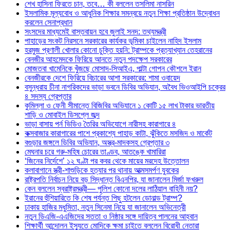
শেখ হাসিনা ফিরতে চান, তবে… কী বললেন তসলিমা নাসরিন
ইসলামিক মূল্যবোধ ও আধুনিক শিক্ষার সমন্বয়ে নতুন শিক্ষা প্রতিষ্ঠান উদ্বোধন
করলেন সেনাপ্রধান
সংসদের মাধ্যমেই বাস্তবায়ন হবে জুলাই সনদ: তথ্যমন্ত্রী
পাহাড়ের সংকট নিরসনে সরকারের কার্যকর ভূমিকা চাইলেন নাহিদ ইসলাম
হরমুজ প্রণালী খোলার কোনো চুক্তি হয়নি: ট্রাম্পকে প্রত্যাখ্যান তেহরানের
বেনজীর আহমেদকে ফিরিয়ে আনতে নতুন পদক্ষেপ সরকারের
মোজতবা খামেনিকে খুঁজছে মোসাদ-সিআইএ, পাল্টা গোপন কৌশলে ইরান
বেনজীরকে দেশে ফিরিয়ে বিচারের আশা সরকারের: শামা ওবায়েদ
বসুন্ধরায় চীনা নাগরিকদের ভাড়া ভবনে ডিবির অভিযান, অবৈধ ভিওআইপি চক্রের
৪ সদস্য গ্রেপ্তার
কুমিল্লা ও ফেনী সীমান্তে বিজিবির অভিযানে ১ কোটি ১৫ লাখ টাকার ভারতীয়
শাড়ি ও মোবাইল ডিসপ্লে জব্দ
ভাড়া বাসায় পর্ন ভিডিও তৈরির অভিযোগে নারীসহ কারাগারে ৪
কক্সবাজার কারাগারের পাশে প্রকাশ্যে পাহাড় কাটা, ঝুঁকিতে মসজিদ ও মার্কেট
বগুড়ার জঙ্গলে ডিবির অভিযান, অস্ত্র-মাদকসহ গ্রেপ্তার ৩
মেঘনার চরে গরু-মহিষ চোরের তাণ্ডব, আতঙ্কে খামারিরা
‘জিনের নির্দেশে’ ১২ ঘণ্টা পর কবর থেকে মায়ের মরদেহ উত্তোলন
কলাবাগানে স্ত্রী-শাশুড়িকে হত্যার পর থানায় আত্মসমর্পণ যুবকের
রাষ্ট্রপতি নির্বাচন নিয়ে বড় সিদ্ধান্ত বিএনপির, যা জানালেন মির্জা ফখরুল
কেন বললেন স্বরাষ্ট্রমন্ত্রী— পুলিশ কোনো দলের লাঠিয়াল বাহিনী নয়?
ইরানের হুঁশিয়ারিতে কি শেষ পর্যন্ত পিছু হটলেন ডোনাল্ড ট্রাম্প?
ঢাকায় হাজির মধুমিতা, নতুন সিনেমা নিয়ে যা জানালেন অভিনেত্রী
নতুন ডিএজি-এএজিদের সততা ও নিষ্ঠার সঙ্গে দায়িত্ব পালনের আহ্বান
শিক্ষার্থী আন্দোলন ইস্যুতে মোদিকে ক্ষমা চাইতে বললেন বিরোধী নেতারা