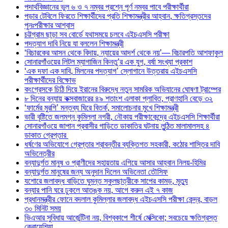
পদার্থবিজ্ঞানের ভুল ৬ ও ৭ নম্বর প্রশ্নে পূর্ণ নম্বর পাবে পরীক্ষার্থীরা
পড়ার টেবিলে ফিরতে শিক্ষার্থীদের প্রতি শিক্ষামন্ত্রীর আহ্বান, ক্ষতিগ্রস্তদের
পুনঃপরীক্ষার আশ্বাস
চট্টগ্রাম ছাড়া সব বোর্ডে যথাসময়ে চলবে এইচএসসি পরীক্ষা
পদত্যাগ দাবি নিয়ে যা বললেন শিক্ষামন্ত্রী
‘বিচারকের আসন থেকে বিদায়, ন্যায়ের আদর্শ থেকে নয়’— বিচারপতি আশফাকুল
সোনারগাঁওয়ের লিটল ম্যাগাজিন কিনতু’র এক যুগ, বর্ষা সংখ্যা প্রকাশ
‘এক দফা এক দাবি, মিলনের পদত্যাগ’ স্লোগানে উত্তরায় এইচএসসি
পরীক্ষার্থীদের বিক্ষোভ
কংগ্রেসকে চিঠি দিয়ে ইরানের বিরুদ্ধে নতুন সামরিক অভিযানের ঘোষণা ট্রাম্পের
৮ দিনের বন্যায় কক্সবাজারের ৪৯ শতাংশ এলাকা প্লাবিত, প্রাণহানি বেড়ে ৩২
‘ফার্মের মুরগি’ মন্তব্য ঘিরে বিতর্ক, সমালোচনার মুখে শিক্ষামন্ত্রী
ভারী বৃষ্টিতে জলমগ্ন কুমিল্লা নগরী, নৌকায় পরীক্ষাকেন্দ্রে এইচএসসি শিক্ষার্থীরা
সোনারগাঁওয়ে জাপান প্রবাসীর গাড়িতে ডাকাতির ঘটনায় লুন্ঠিত মালামালসহ ৪
ডাকাত গ্রেপ্তার
ধর্ষণের অভিযোগে গ্রেপ্তার শ্রাবন্তীর ব্যক্তিগত সহকারী, কঠোর শাস্তির দাবি
অভিনেত্রীর
বন্যাদুর্গত মানুষ ও প্রাণীদের সহায়তায় এগিয়ে আসার আহ্বান নিলয়-হিমির
বন্যাদুর্গত মানুষের জন্য অনুদান দিলেন অভিনেতা তৌসিফ
যশোরে জলাবদ্ধ বাড়িতে ঘুমন্ত স্কুলছাত্রীকে সাপের কামড়, মৃত্যু
বন্যার পানি ঘরে ঢুকলে আতঙ্ক নয়, আগে করুন এই ৭ কাজ
প্রধানমন্ত্রীর ফোনে বদলাল কুমিল্লার জলাবদ্ধ এইচএসসি পরীক্ষা কেন্দ্র, বাড়ল
৩০ মিনিট সময়
ভিএআর সুবিধায় আর্জেন্টিনা নয়, বিশ্বকাপে শীর্ষে মেক্সিকো; সবচেয়ে ক্ষতিগ্রস্ত
ক্রোয়েশিয়া