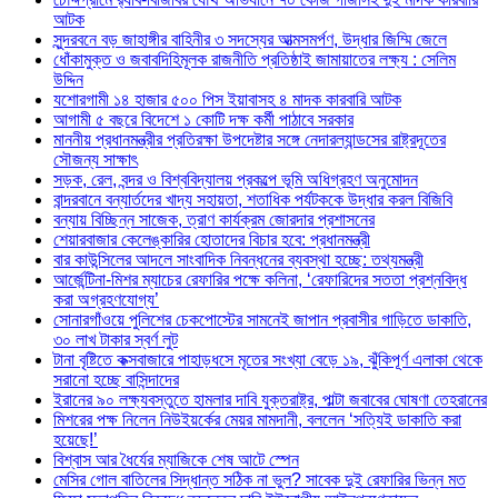
আটক
সুন্দরবনে বড় জাহাঙ্গীর বাহিনীর ৩ সদস্যের আত্মসমর্পণ, উদ্ধার জিম্মি জেলে
ধোঁকামুক্ত ও জবাবদিহিমূলক রাজনীতি প্রতিষ্ঠাই জামায়াতের লক্ষ্য : সেলিম
উদ্দিন
যশোরগামী ১৪ হাজার ৫০০ পিস ইয়াবাসহ ৪ মাদক কারবারি আটক
আগামী ৫ বছরে বিদেশে ১ কোটি দক্ষ কর্মী পাঠাবে সরকার
মাননীয় প্রধানমন্ত্রীর প্রতিরক্ষা উপদেষ্টার সঙ্গে নেদারল্যান্ডসের রাষ্ট্রদূতের
সৌজন্য সাক্ষাৎ
সড়ক, রেল, বন্দর ও বিশ্ববিদ্যালয় প্রকল্পে ভূমি অধিগ্রহণ অনুমোদন
বান্দরবানে বন্যার্তদের খাদ্য সহায়তা, শতাধিক পর্যটককে উদ্ধার করল বিজিবি
বন্যায় বিচ্ছিন্ন সাজেক, ত্রাণ কার্যক্রম জোরদার প্রশাসনের
শেয়ারবাজার কেলেঙ্কারির হোতাদের বিচার হবে: প্রধানমন্ত্রী
বার কাউন্সিলের আদলে সাংবাদিক নিবন্ধনের ব্যবস্থা হচ্ছে: তথ্যমন্ত্রী
আর্জেন্টিনা-মিশর ম্যাচের রেফারির পক্ষে কলিনা, ‘রেফারিদের সততা প্রশ্নবিদ্ধ
করা অগ্রহণযোগ্য’
সোনারগাঁওয়ে পুলিশের চেকপোস্টের সামনেই জাপান প্রবাসীর গাড়িতে ডাকাতি,
৩০ লাখ টাকার স্বর্ণ লুট
টানা বৃষ্টিতে কক্সবাজারে পাহাড়ধসে মৃতের সংখ্যা বেড়ে ১৯, ঝুঁকিপূর্ণ এলাকা থেকে
সরানো হচ্ছে বাসিন্দাদের
ইরানের ৯০ লক্ষ্যবস্তুতে হামলার দাবি যুক্তরাষ্ট্র, পাল্টা জবাবের ঘোষণা তেহরানের
মিশরের পক্ষ নিলেন নিউইয়র্কের মেয়র মামদানী, বললেন ‘সত্যিই ডাকাতি করা
হয়েছে!’
বিশ্বাস আর ধৈর্যের ম্যাজিকে শেষ আটে স্পেন
মেসির গোল বাতিলের সিদ্ধান্ত সঠিক না ভুল? সাবেক দুই রেফারির ভিন্ন মত