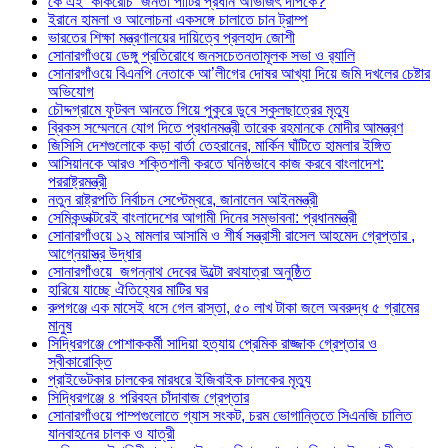
কে এই ‘কাকরোচ’ জনতা পার্টির প্রধান অভিজিৎ দীপকে?
ইরানে হামলা ও আলোচনা একসঙ্গে চালাতে চান ট্রাম্প
ভারতের শিক্ষা মন্ত্রণালয়ের দায়িত্বে প্রলহাদ জোশী
সোনারগাঁওয়ে ডেঙ্গু প্রতিরোধে জনসচেতনতামূলক সভা ও র‍্যালি
সোনারগাঁওয়ে বিএনপি নেতাকে আ’লীগের দোষর আখ্যা দিয়ে জমি দখলের চেষ্টার
অভিযোগ
চৌদ্দগ্রামে ফুটবল আনতে গিয়ে পুকুরে ডুবে স্কুলছাত্রের মৃত্যু
ব্রিকস সম্মেলনে যোগ দিতে প্রধানমন্ত্রী তারেক রহমানকে মোদীর আমন্ত্রণ
জিসিসি দেশগুলোকে কড়া বার্তা তেহরানের, মার্কিন ঘাঁটিতে হামলার ইঙ্গিত
আসিয়ানকে আরও শক্তিশালী করতে ঘনিষ্ঠভাবে কাজ করবে বাংলাদেশ:
পররাষ্ট্রমন্ত্রী
নতুন রাষ্ট্রপতি নির্বাচন সেপ্টেম্বরে, জানালেন আইনমন্ত্রী
সেমিকন্ডাক্টরেই বাংলাদেশের আগামী দিনের সম্ভাবনা: প্রধানমন্ত্রী
সোনারগাঁওয়ে ১২ মামলার আসামি ও শীর্ষ সন্ত্রাসী রাসেল আহমেদ গ্রেপ্তার ,
আগ্নেয়াস্ত্র উদ্ধার
সোনারগাঁওয়ে জগন্নাথ দেবের উল্টো রথযাত্রা অনুষ্ঠিত
হারিয়ে যাচ্ছে ঐতিহ্যের মাটির ঘর
রুপগঞ্জে এক মাসেই ধসে গেল রাস্তা, ৫০ লাখ টাকা জলে অবরুদ্ধ ৫ গ্রামের
মানুষ
সিদ্ধিরগঞ্জে পোশাককর্মী সাদিয়া হত্যায় প্রেমিক রাজ্জাক গ্রেপ্তার ও
স্বীকারোক্তি
প্রাইভেটকার চালকের মারধরে ইজিবাইক চালকের মৃত্যু
সিদ্ধিরগঞ্জে ৪ পরিবহন চাঁদাবাজ গ্রেপ্তার
সোনারগাঁওয়ে পাম্পগুলোতে গ্যাস সংকট, চরম ভোগান্তিতে সিএনজি চালিত
যানবাহনের চালক ও যাত্রী