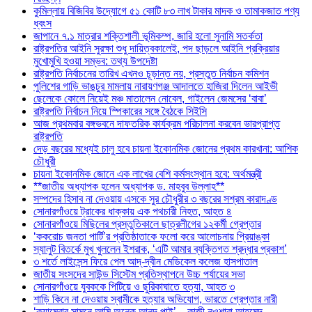
কুমিল্লায় বিজিবির উদ্যোগে ৫১ কোটি ৮৩ লাখ টাকার মাদক ও তামাকজাত পণ্য
ধ্বংস
জাপানে ৭.১ মাত্রার শক্তিশালী ভূমিকম্প, জারি হলো সুনামি সতর্কতা
রাষ্ট্রপতির আইনি সুরক্ষা শুধু দায়িত্বকালেই, পদ ছাড়লে আইনি প্রক্রিয়ার
মুখোমুখি হওয়া সম্ভব: তথ্য উপদেষ্টা
রাষ্ট্রপতি নির্বাচনের তারিখ এখনও চূড়ান্ত নয়, প্রস্তুত নির্বাচন কমিশন
পুলিশের গাড়ি ভাঙচুর মামলায় নারায়ণগঞ্জ আদালতে হাজিরা দিলেন আইভী
ছেলেকে কোলে নিয়েই মঞ্চ মাতালেন নোবেল, গাইলেন জেমসের ‘বাবা’
রাষ্ট্রপতি নির্বাচন নিয়ে স্পিকারের সঙ্গে বৈঠকে সিইসি
আজ প্রথমবার বঙ্গভবনে দাফতরিক কার্যক্রম পরিচালনা করবেন ভারপ্রাপ্ত
রাষ্ট্রপতি
দেড় বছরের মধ্যেই চালু হবে চায়না ইকোনমিক জোনের প্রথম কারখানা: আশিক
চৌধুরী
চায়না ইকোনমিক জোনে এক লাখের বেশি কর্মসংস্থান হবে: অর্থমন্ত্রী
**জাতীয় অধ্যাপক হলেন অধ্যাপক ড. মাহবুব উল্লাহ**
সম্পদের হিসাব না দেওয়ায় এসকে সুর চৌধুরীর ৩ বছরের সশ্রম কারাদণ্ড
সোনারগাঁওয়ে ট্রাকের ধাক্কায় এক পথচারী নিহত, আহত ৪
সোনারগাঁওয়ে মিছিলের প্রস্তুতিকালে ছাত্রলীগের ১২কর্মী গ্রেপ্তার
‘ককরোচ জনতা পার্টি’র প্রতিষ্ঠাতাকে ফলো করে আলোচনায় প্রিয়াঙ্কা
স্যালুট বিতর্কে মুখ খুললেন ইশরাক, ‘এটি আমার ব্যক্তিগত শ্রদ্ধার প্রকাশ’
৩ শর্তে লাইসেন্স ফিরে পেল আদ্-দ্বীন মেডিকেল কলেজ হাসপাতাল
জাতীয় সংসদের সাউন্ড সিস্টেম প্রতিস্থাপনে উচ্চ পর্যায়ের সভা
সোনারগাঁওয়ে যুবককে পিটিয়ে ও ছুরিকাঘাতে হত্যা, আহত ৩
শাড়ি কিনে না দেওয়ায় স্বামীকে হত্যার অভিযোগ, ভারতে গ্রেপ্তার নারী
‘ক্যামেরার সামনে আমি অনেক আনন্দ পাই’—কাজী নওশাবা আহমেদ