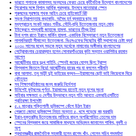
ভারতে পলাতক কামালসহ অন্যদের ফেরত চেয়ে কূটনৈতিক উদ্যোগ বাংলাদেশের
শিরোপার সঙ্গে বিশাল আর্থিক পুরস্কার, উৎসবে মাতোয়ারা স্পেন
পুরুষদের সুরক্ষায় পৃথক আইন চেয়ে হাইকোর্টে রিট
সড়ক নিরাপত্তায় কড়াকড়ি, অবৈধ হর্ন ব্যবহারে ছাড় নয়
মধ্যপ্রাচ্যে সংকট আরও গভীর, সৌদি-হুথি উত্তেজনায় নতুন মোড়
ইউক্রেনে শস্যবাহী জাহাজে হামলা, ভারতের তীব্র নিন্দা
টানা দশম রাতে ইরানে মার্কিন হামলা, একাধিক বিস্ফোরণে নতুন উত্তেজনা
লালমনিরহাট সীমান্তে উত্তেজনা, বিএসএফের সিমেন্টের খুঁটি স্থাপনের চেষ্টা ব্যর্থ
২০৩০ সালের মধ্যে সড়কে মৃত্যু অর্ধেকে নামানোর অঙ্গীকার বাংলাদেশের
পেট্রোবাংলার চেয়ারম্যান হলেন সোনারগাঁওয়ের কৃতি সন্তান ওয়ালিউর রহমান
আপেল
আর্জেন্টিনার হারে দুঃখ পাইনি, স্পেনই জয়ের যোগ্য ছিল: ট্রাম্প
বিশ্বকাপ জিতলে বিয়ে! আর্জেন্টিনার হারের পর যা বললেন পরীমনি
বাবা আলাদা, তবু অটুট দুই ভাইয়ের বন্ধন—ইয়ামালের ছোট ভাই কিয়েনকে ঘিরে
কৌতূহল
সব শিক্ষাপ্রতিষ্ঠানের জন্য জরুরি নির্দেশনা
উনিশেই ফুটবলের পূর্ণতা, ইয়ামালের হাতেই নতুন যুগের সূচনা
সাইবার সক্ষমতা ও দেশীয় উদ্ভাবনে নতুন গতি আনতে এমআইএসটিতে
প্রতিরক্ষা উপদেষ্টা
৫.২ মাত্রার শক্তিশালী ভূমিকম্পে কেঁপে উঠল ইরান
পেরুতে জোড়া ভূমিকম্পে নিহত অন্তত ৫, ধসে পড়েছে বহু ঘরবাড়ি
ইরান-যুক্তরাষ্ট্র উত্তেজনায় লাফিয়ে বাড়ল অপরিশোধিত তেলের দাম
স্পেনের বিশ্বকাপ জয়ে সামাজিক মাধ্যমে অভিনন্দন জানালেন শাকিব, বুবলী ও
অপু
প্রধানমন্ত্রীর রাজনৈতিক সহকারী হলেন রাশেদ খাঁন, পেলেন সচিব পদমর্যাদা