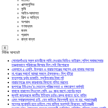
মতামত
এক্সক্লুসিভ
কৃষি
আইন-আদালত
শিল্প ও সাহিত্য
অপরাধ
গণমাধ্যম
জবস
প্রবাস
রান্না বান্না
X
নিউজ আপডেট
সোনারগাঁওয়ে স্কুল ছাত্রীকে লাথি দেওয়ার ভিডিও ভাইরাল :পুলিশ সমাজসেবার
তত্ত্বাবধানে পরিবারের জিম্মায় দিল সেই কিশোরকে
একসাথে ৫ এমপি, উন্নয়ন ও নারায়ণগঞ্জের প্রশ্নে এক থাকার প্রত্যয়
না.গঞ্জের স্বার্থে আমরা সকলে ঐক্যবদ্ধ– দিপু ভূঁইয়া
ফতুল্লায় দুর্ধষ ডাকাতি, স্বর্ণালংকার টাকা লুট
নারায়ণগঞ্জে বন্ধ কারখানায় মিললো গলিত মরদেহ
রূপগঞ্জে ইউএনও’র নেতৃত্বে পরিচ্ছন্নতা ও বৃক্ষরোপণ কর্মসূচি
বাবাকে হারালেন লিওনেল মেসি, ৬৮ বছর বয়সে হোর্হের মৃত্যু
জুলাই জাদুঘরকে জাতীয় ইতিহাস চর্চার কেন্দ্র বানাতে হবে: নাহিদ
এমন স্বাস্থ্যব্যবস্থা চাই, যেন কাউকে বিদেশমুখী হতে না হয়: প্রধানমন্ত্রী
সত্যের মুখোমুখি হতে চাইলে শেখ হাসিনা অবশ্যই ফিরবেন: আইনমন্ত্রী