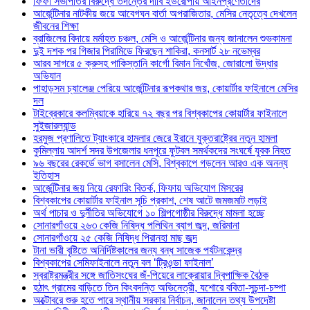
ফিফা সভাপতির বিরুদ্ধে তদন্তের দাবি ইউরোপীয় আইনপ্রণেতাদের
আর্জেন্টিনার নাটকীয় জয়ে আবেগঘন বার্তা অপরাজিতার, মেসির নেতৃত্বে দেখলেন
জীবনের শিক্ষা
ব্রাজিলের বিদায়ে মর্মাহত চঞ্চল, মেসি ও আর্জেন্টিনার জন্য জানালেন শুভকামনা
দুই দশক পর গিজার পিরামিডে ফিরছেন শাকিরা, কনসার্ট ২৮ নভেম্বর
আরব সাগরে ৫ ক্রুসহ পাকিস্তানি কার্গো বিমান নিখোঁজ, জোরালো উদ্ধার
অভিযান
পাহাড়সম চ্যালেঞ্জ পেরিয়ে আর্জেন্টিনার রূপকথার জয়, কোয়ার্টার ফাইনালে মেসির
দল
টাইব্রেকারে কলম্বিয়াকে হারিয়ে ৭২ বছর পর বিশ্বকাপের কোয়ার্টার ফাইনালে
সুইজারল্যান্ড
হরমুজ প্রণালিতে ট্যাংকারে হামলার জেরে ইরানে যুক্তরাষ্ট্রের নতুন হামলা
কুমিল্লায় আদর্শ সদর উপজেলার ধনপুরে ফুটবল সমর্থকদের সংঘর্ষে যুবক নিহত
৯৬ বছরের রেকর্ডে ভাগ বসালেন মেসি, বিশ্বকাপে গড়লেন আরও এক অনন্য
ইতিহাস
আর্জেন্টিনার জয় নিয়ে রেফারিং বিতর্ক, ফিফায় অভিযোগ মিসরের
বিশ্বকাপের কোয়ার্টার ফাইনাল সূচি প্রকাশ, শেষ আটে জমজমাট লড়াই
অর্থ পাচার ও দুর্নীতির অভিযোগে ১০ শিল্পগোষ্ঠীর বিরুদ্ধে মামলা হচ্ছে
সোনারগাঁওয়ে ২৬৩ কেজি নিষিদ্ধ পলিথিন ব্যাগ জব্দ, জরিমানা
সোনারগাঁওয়ে ২৫ কেজি নিষিদ্ধ পিরানহা মাছ জব্দ
টানা ভারী বৃষ্টিতে অনির্দিষ্টকালের জন্য বন্ধ সাজেক পর্যটনকেন্দ্র
বিশ্বকাপের সেমিফাইনালে নতুন বল ‘ট্রিওন্ডা ফাইনাল’
স্বরাষ্ট্রমন্ত্রীর সঙ্গে জাতিসংঘের জঁ-পিয়েরে লাক্রোয়ার দ্বিপাক্ষিক বৈঠক
হঠাৎ গ্রামের বাড়িতে তিন কিংবদন্তি অভিনেত্রী, যশোরে ববিতা-সুচন্দা-চম্পা
অক্টোবরে শুরু হতে পারে স্থানীয় সরকার নির্বাচন, জানালেন তথ্য উপদেষ্টা