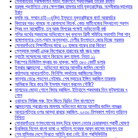
সেনাবাহিনীর গ্রীষ্মকালীন মহড়া পরিদর্শনে প্রধানমন্ত্রী তারেক রহমান
হরমুজ প্রণালিতে ফের ক্ষেপণাস্ত্র হামলার দাবি যুক্তরাষ্ট্রের, অস্বীকার-ব্যাখ্যায়
ইরান
হুমকি নয়, সম্মান চাই—চুক্তি ইস্যুতে যুক্তরাষ্ট্রকে বার্তা আরাঘচির
বিদায়ের পরও থামছে না রোনালদো বিতর্ক, কোচ মার্টিনেজের সিদ্ধান্তে প্রশ্ন
প্রিয় দল আর্জেন্টিনা, তবু আজ মিশরের পক্ষেই অভিনেত্রী বর্ষা
পলির অর্থের প্রভাবের অভিযোগে মুখ খুললেন শিল্পী সমিতির সভাপতি শিবা শানু
বঙ্গোপসাগরে তেল-গ্যাস অনুসন্ধান, দেশীয় উৎপাদনে জোর দিচ্ছে সরকার
সোনারগাঁওয়ে শিক্ষার্থীদের মাঝে ২০ হাজার গাছের চারা বিতরণ
প্লেব্যাক সম্রাট এন্ড্রু কিশোরকে হারানোর ষষ্ঠ বছর আজ
ন্যাটো সম্মেলনের আগে কিয়েভে রুশ হামলা, নিহত ১১
ট্রাম্পের ডিজিটাল মুদ্রায় বড় ধাক্কা, ক্ষতি ৩৮০ কোটি ডলার
ইকরার আত্মহত্যা : অভিনেতা জাহের আলভীর জামিন মেলেনি
কাঠগড়ায় আনচেলত্তি, ফিনিশিং ব্যর্থতায় ব্রাজিলের বিদায়
কান্নায় ভেঙে পড়লেন নেইমার, শেষ ম্যাচের ইঙ্গিত ব্রাজিল তারকার
আমিরকে বিয়ে করে কি ইসলাম গ্রহণ করলেন গৌরী?
হালান্ডের জোড়া গোলে বিদায় ব্রাজিল, ইতিহাসে প্রথমবার তিন ফুটবলারের ৭
গোল
ওয়ানডে সিরিজ শুরু, টসে জিতে ফিল্ডিং নিল বাংলাদেশ
আত্মহত্যায় প্ররোচনার মামলায় অভিনেতা জাহের আলভীর জামিন নামঞ্জুর
আনচেলত্তির ওপর আস্থা রাখছে ব্রাজিল, ২০৩০ বিশ্বকাপ পর্যন্ত দায়িত্ব
নিশ্চিত
সোনারগাঁওয়ে গণসংযোগের মধ্য দিয়ে যুবদল নেতার চেয়ারম্যান প্রার্থী ঘোষণা
চিরবিদায় নিলেন বাংলা ভাষা ও সাহিত্য গবেষক আবুল কাসেম ফজলুল হক
শেখ হাসিনার দেশে ফিরতে আইনি বাধা নেই: চিফ প্রসিকিউটর