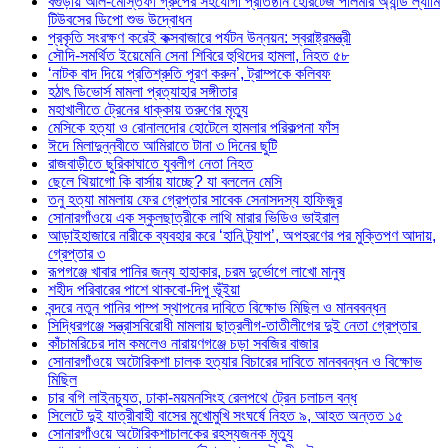
বগুড়ায় আল-মোস্তফা গ্রুপের সহযোগী প্রতিষ্ঠান হেরিটেজ পলিমার অ্যান্ড ল্যামি
টিউবসের ডিপো শুভ উদ্বোধন
প্রকৃতি সংরক্ষণ করেই কক্সবাজারে পর্যটন উন্নয়ন: স্বরাষ্ট্রমন্ত্রী
সৌদি-সমর্থিত ইয়েমেনি সেনা শিবিরে হুথিদের হামলা, নিহত ৫৮
‘নাটক বাদ দিয়ে প্রতিশ্রুতি পূরণ করুন’, ট্রাম্পকে কলিবফ
হঠাৎ ডিভোর্স মামলা প্রত্যাহার সঙ্গীতার
মহাখালীতে ট্রেনের ধাক্কায় তরুণের মৃত্যু
মেসিকে হত্যা ও রোনালদোর হোটেলে হামলার পরিকল্পনা ফাঁস
ঈদে মিলাদুন্নবীতে আমিরাতে টানা ৩ দিনের ছুটি
রাজবাড়ীতে ছুরিকাঘাতে যুবলীগ নেতা নিহত
ছেলে থিয়াগো কি বার্সায় যাচ্ছে? যা বললেন মেসি
তনু হত্যা মামলায় ফের গ্রেপ্তার সাবেক সেনাসদস্য হাফিজুর
সোনারগাঁওয়ে এক স্কুলছাত্রীকে লাথি মারার ভিডিও ভাইরাল
আড়াইহাজারে নারীকে ব্যবহার করে ‘হানি ট্র্যাপ’, অপহরণের পর মুক্তিপণ আদায়,
গ্রেপ্তার ৩
রূপগঞ্জে খাবার পানির জন্য হাহাকার, চরম দুর্ভোগে লাখো মানুষ
শহীদ পরিবারের পাশে থাকবো-দিপু ভূঁইয়া
বন্দরে নতুন পানির পাম্প স্থাপনের দাবিতে বিক্ষোভ মিছিল ও মানববন্ধন
সিদ্ধিরগঞ্জে সন্ত্রাসবিরোধী মামলায় ছাত্রলীগ-তাতীলীগের দুই নেতা গ্রেপ্তার ‎
কাঁচামরিচের দাম কমলেও নারায়ণগঞ্জে চড়া সবজির বাজার
সোনারগাঁওয়ে অটোরিকশা চালক হত্যার বিচারের দাবিতে মানববন্ধন ও বিক্ষোভ
মিছিল
চার বগি লাইনচ্যুত, ঢাকা-ময়মনসিংহ রেলপথে ট্রেন চলাচল বন্ধ
সিলেটে দুই যাত্রীবাহী বাসের মুখোমুখি সংঘর্ষে নিহত ৯, আহত অন্তত ১৫
সোনারগাঁওয়ে অটোরিকশাচালকের রহস্যজনক মৃত্যু