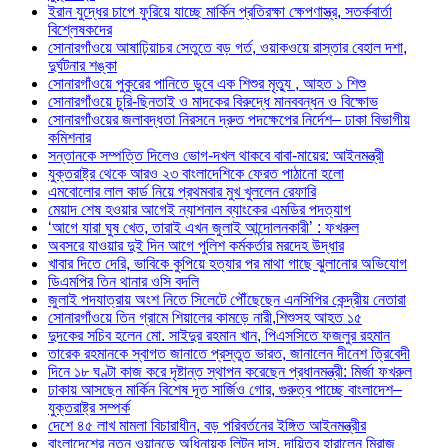
ইরান যুদ্ধের চাপে ফুরিয়ে যাচ্ছে মার্কিন প্রতিরক্ষা ক্ষেপণাস্ত্র, সতর্কবার্তা
বিশ্লেষকদের
সোনারগাঁওয়ে আষাঢ়িয়াচর সেতুতে বড় গর্ত, ওয়াকওয়ে রাস্তার বেহাল দশা,
দুর্ঘটনার শঙ্কা
সোনারগাঁওয়ে পুকুরের পানিতে ডুবে এক শিশুর মৃত্যু , আহত ১ শিশু
সোনারগাঁওয়ে চুরি-ছিনতাই ও মাদকের বিরুদ্ধে মানববন্ধন ও বিক্ষোভ
সোনারগাঁওয়ের জলাবদ্ধতা নিরসনে দ্রুত পদক্ষেপের নির্দেশ– ঢাকা বিভাগীয়
কমিশনার
সন্তানকে সম্পত্তি দিলেও ভোগ-দখল থাকবে বাবা-মায়ের: আইনমন্ত্রী
যুক্তরাষ্ট্র থেকে আরও ২৩ বাংলাদেশিকে ফেরত পাঠানো হলো
এমবোলোর লাল কার্ড নিয়ে প্রথমবার মুখ খুললেন রেফারি
মেয়াদ শেষ হওয়ার আগেই ন্যাশনাল ব্যাংকের এমডির পদত্যাগ
‘আগে যারা ঘুষ খেত, তারাই এখন জুলাই আন্দোলনকারী’ : ফখরুল
অবসরে যাওয়ার দুই দিন আগে পুলিশ কর্মকর্তার মরদেহ উদ্ধার
খাবার দিতে দেরি, ভাবিকে কুপিয়ে হত্যার পর মাথা গাছে ঝুলানোর অভিযোগ
ডিএমপির তিন থানার ওসি বদলি
জুলাই পদযাত্রায় অংশ নিতে সিলেটে পৌঁছেছেন এনসিপির কেন্দ্রীয় নেতারা
সোনারগাঁওয়ে তিন গ্রামে শিয়ালের কামড়ে নারী,শিশুসহ আহত ১৫
দুদকের সচিব হলেন মো. সাইদুর রহমান খান, পিএসসিতে ফজলুর রহমান
তারেক রহমানকে স্বাগত জানাতে প্রস্তুত ভারত, জানালেন দীনেশ ত্রিবেদী
দিনে ১৮ ঘণ্টা কাজ করে দৃষ্টান্ত স্থাপন করেছেন প্রধানমন্ত্রী: মির্জা ফখরুল
ঢাকায় আসছেন মার্কিন বিশেষ দূত সার্জিও গোর, গুরুত্ব পাচ্ছে বাংলাদেশ–
যুক্তরাষ্ট্র সম্পর্ক
দেশে ৪৫ লাখ মামলা বিচারাধীন, বড় পরিবর্তনের ইঙ্গিত আইনমন্ত্রীর
বাংলাদেশের নতুন ওয়ানডে অধিনায়ক লিটন দাস, দায়িত্ব হারালেন মিরাজ