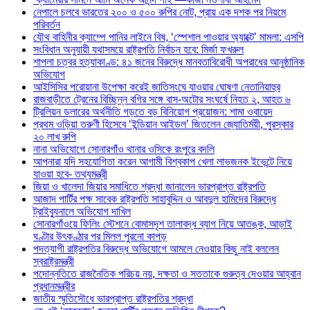
নেপালে চলবে ভারতের ২০০ ও ৫০০ রুপির নোট, প্রায় এক দশক পর নিয়মে
পরিবর্তন
যৌথ বাহিনীর ক্যাম্পে পানির লাইনে বিষ, ‘স্পেশাল পাওয়ার অ্যাক্টে’ মামলা: এসপি
সংবিধান অনুযায়ী যথাসময়ে রাষ্ট্রপতি নির্বাচন হবে: মির্জা ফখরুল
শাপলা চত্বর হত্যাকাণ্ড: ৪১ জনের বিরুদ্ধে মানবতাবিরোধী অপরাধের আনুষ্ঠানিক
অভিযোগ
আইসিসির পরোয়ানা উপেক্ষা করেই জাতিসংঘে যাওয়ার ঘোষণা নেতানিয়াহুর
রাজবাড়ীতে ট্রেনের বিচ্ছিন্ন বগির সঙ্গে বাস-অটোর সংঘর্ষে নিহত ২, আহত ৬
ট্রিলিয়ন ডলারের অর্থনীতি গড়তে বড় বিনিয়োগ প্রয়োজন: শামা ওবায়েদ
প্রথম ওড়িয়া তরুণী হিসেবে ‘ইন্ডিয়ান আইডল’ জিতলেন জ্যোতির্ময়ী, পুরস্কার
২০ লাখ রুপি
নানা অভিযোগে সোনারগাঁও থানার ওসিকে রংপুরে বদলি
আপনারা যদি সহযোগিতা করেন আগামী বিশ্বকাপ খেলা লাভজনক ইভেন্টে নিয়ে
যাওয়া হবে- তথ্যমন্ত্রী
জিয়া ও খালেদা জিয়ার সমাধিতে শ্রদ্ধা জানালেন ভারপ্রাপ্ত রাষ্ট্রপতি
আজাদ পার্টির পক্ষ সাবেক রাষ্ট্রপতি সাহাবুদ্দিন ও আবদুল হামিদের বিরুদ্ধে
ট্রাইব্যুনালে অভিযোগ দাখিল
সোনারগাঁওয়ে ফিলিং স্টেশনে বোমাসদৃশ তালাবদ্ধ ব্যাগ নিয়ে আতঙ্ক, আড়াই
ঘণ্টার উৎকণ্ঠার পর মিলল পুরনো কাপড়
পদত্যাগী রাষ্ট্রপতির বিরুদ্ধে অভিযোগে আমলে নেওয়ার কিছু নাই বললেন
স্বরাষ্ট্রমন্ত্রী
পদোন্নতিতে রাজনৈতিক পরিচয় নয়, দক্ষতা ও সততাকে গুরুত্ব দেওয়ার আহ্বান
প্রধানমন্ত্রীর
জাতীয় স্মৃতিসৌধে ভারপ্রাপ্ত রাষ্ট্রপতির শ্রদ্ধা