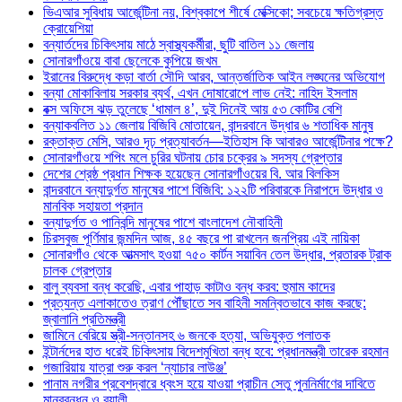
ভিএআর সুবিধায় আর্জেন্টিনা নয়, বিশ্বকাপে শীর্ষে মেক্সিকো; সবচেয়ে ক্ষতিগ্রস্ত
ক্রোয়েশিয়া
বন্যার্তদের চিকিৎসায় মাঠে স্বাস্থ্যকর্মীরা, ছুটি বাতিল ১১ জেলায়
সোনারগাঁওয়ে বাবা ছেলেকে কুপিয়ে জখম
ইরানের বিরুদ্ধে কড়া বার্তা সৌদি আরব, আন্তর্জাতিক আইন লঙ্ঘনের অভিযোগ
বন্যা মোকাবিলায় সরকার ব্যর্থ, এখন দোষারোপে লাভ নেই: নাহিদ ইসলাম
বক্স অফিসে ঝড় তুলেছে ‘ধামাল ৪’, দুই দিনেই আয় ৫৩ কোটির বেশি
বন্যাকবলিত ১১ জেলায় বিজিবি মোতায়েন, বান্দরবানে উদ্ধার ৬ শতাধিক মানুষ
রক্তাক্ত মেসি, আরও দৃঢ় প্রত্যাবর্তন—ইতিহাস কি আবারও আর্জেন্টিনার পক্ষে?
সোনারগাঁওয়ে শপিং মলে চুরির ঘটনায় চোর চক্রের ৯ সদস্য গ্রেপ্তার
দেশের শ্রেষ্ঠ প্রধান শিক্ষক হয়েছেন সোনারগাঁওয়ের বি. আর বিলকিস
বান্দরবানে বন্যাদুর্গত মানুষের পাশে বিজিবি: ১২২টি পরিবারকে নিরাপদে উদ্ধার ও
মানবিক সহায়তা প্রদান
বন্যাদুর্গত ও পানিবন্দি মানুষের পাশে বাংলাদেশ নৌবাহিনী
চিরসবুজ পূর্ণিমার জন্মদিন আজ, ৪৫ বছরে পা রাখলেন জনপ্রিয় এই নায়িকা
সোনারগাঁও থেকে আত্মসাৎ হওয়া ৭৫০ কার্টন সয়াবিন তেল উদ্ধার, প্রতারক ট্রাক
চালক গ্রেপ্তার
বালু ব্যবসা বন্ধ করেছি, এবার পাহাড় কাটাও বন্ধ করব: হুমাম কাদের
প্রত্যন্ত এলাকাতেও ত্রাণ পৌঁছাতে সব বাহিনী সমন্বিতভাবে কাজ করছে:
জ্বালানি প্রতিমন্ত্রী
জামিনে বেরিয়ে স্ত্রী-সন্তানসহ ৬ জনকে হত্যা, অভিযুক্ত পলাতক
ইন্টার্নদের হাত ধরেই চিকিৎসায় বিদেশমুখিতা বন্ধ হবে: প্রধানমন্ত্রী তারেক রহমান
গজারিয়ায় যাত্রা শুরু করল ‘ন্যাচার লাউঞ্জ’
পানাম নগরীর প্রবেশদ্বারে ধ্বংস হয়ে যাওয়া প্রাচীন সেতু পুননির্মাণের দাবিতে
মানববন্ধন ও র‌্যালী