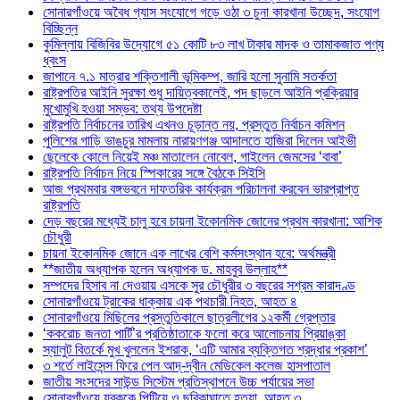
সোনারগাঁওয়ে অবৈধ গ্যাস সংযোগে গড়ে ওঠা ৩ চুনা কারখানা উচ্ছেদ, সংযোগ
বিচ্ছিন্ন
কুমিল্লায় বিজিবির উদ্যোগে ৫১ কোটি ৮৩ লাখ টাকার মাদক ও তামাকজাত পণ্য
ধ্বংস
জাপানে ৭.১ মাত্রার শক্তিশালী ভূমিকম্প, জারি হলো সুনামি সতর্কতা
রাষ্ট্রপতির আইনি সুরক্ষা শুধু দায়িত্বকালেই, পদ ছাড়লে আইনি প্রক্রিয়ার
মুখোমুখি হওয়া সম্ভব: তথ্য উপদেষ্টা
রাষ্ট্রপতি নির্বাচনের তারিখ এখনও চূড়ান্ত নয়, প্রস্তুত নির্বাচন কমিশন
পুলিশের গাড়ি ভাঙচুর মামলায় নারায়ণগঞ্জ আদালতে হাজিরা দিলেন আইভী
ছেলেকে কোলে নিয়েই মঞ্চ মাতালেন নোবেল, গাইলেন জেমসের ‘বাবা’
রাষ্ট্রপতি নির্বাচন নিয়ে স্পিকারের সঙ্গে বৈঠকে সিইসি
আজ প্রথমবার বঙ্গভবনে দাফতরিক কার্যক্রম পরিচালনা করবেন ভারপ্রাপ্ত
রাষ্ট্রপতি
দেড় বছরের মধ্যেই চালু হবে চায়না ইকোনমিক জোনের প্রথম কারখানা: আশিক
চৌধুরী
চায়না ইকোনমিক জোনে এক লাখের বেশি কর্মসংস্থান হবে: অর্থমন্ত্রী
**জাতীয় অধ্যাপক হলেন অধ্যাপক ড. মাহবুব উল্লাহ**
সম্পদের হিসাব না দেওয়ায় এসকে সুর চৌধুরীর ৩ বছরের সশ্রম কারাদণ্ড
সোনারগাঁওয়ে ট্রাকের ধাক্কায় এক পথচারী নিহত, আহত ৪
সোনারগাঁওয়ে মিছিলের প্রস্তুতিকালে ছাত্রলীগের ১২কর্মী গ্রেপ্তার
‘ককরোচ জনতা পার্টি’র প্রতিষ্ঠাতাকে ফলো করে আলোচনায় প্রিয়াঙ্কা
স্যালুট বিতর্কে মুখ খুললেন ইশরাক, ‘এটি আমার ব্যক্তিগত শ্রদ্ধার প্রকাশ’
৩ শর্তে লাইসেন্স ফিরে পেল আদ্-দ্বীন মেডিকেল কলেজ হাসপাতাল
জাতীয় সংসদের সাউন্ড সিস্টেম প্রতিস্থাপনে উচ্চ পর্যায়ের সভা
সোনারগাঁওয়ে যুবককে পিটিয়ে ও ছুরিকাঘাতে হত্যা, আহত ৩