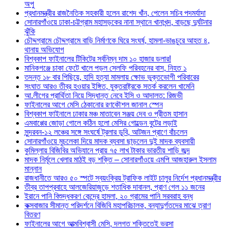
অপু
প্রধানমন্ত্রীর রাজনৈতিক সহকারী হলেন রাশেদ খাঁন, পেলেন সচিব পদমর্যাদা
সোনারগাঁওয়ে ঢাকা-চট্টগ্রাম মহাসড়কের নানা স্থানে খানাখন্দ, বাড়ছে দুর্ঘটনার
ঝুঁকি
চৌদ্দগ্রামে চৌদ্দগ্রামে বাড়ি নির্মাণকে ঘিরে সংঘর্ষ, হামলা-ভাঙচুরে আহত ৪,
থানায় অভিযোগ
বিশ্বকাপ ফাইনালের টিকিটের সর্বনিম্ন দাম ১০ হাজার ডলার!
মানিকগঞ্জে চাকা ফেটে খালে পড়ল সেলফি পরিবহনের বাস, নিহত ১
তদন্ত ১৮ বার পিছিয়ে, হাদি হত্যা মামলায় ক্ষোভ ভুক্তভোগী পরিবারের
সংঘাত আরও তীব্র হওয়ার ইঙ্গিত, যুক্তরাষ্ট্রকে সতর্ক করলেন খামেনি
আ.লীগের প্রার্থিতা নিয়ে সিদ্ধান্ত নেবে ইসি ও আদালত: রিজভী
ফাইনালের আগে মেসি ঠেকানোর রণকৌশল জানাল স্পেন
বিশ্বকাপ ফাইনালে ঢাকার মঞ্চ মাতাবেন সঞ্জয় দেব ও প্রীতম হাসান
এমবাপ্পের জোড়া গোলে কঠিন হলো মেসির গোল্ডেন বুটের লড়াই
সুন্দরবন-১২ লঞ্চের সঙ্গে সংঘর্ষে ট্রলার ডুবি, আটজন প্রাণে বাঁচলেন
সোনারগাঁওয়ে মুচলেকা দিয়ে মাদক ব্যবসা ছাড়লেন দুই মাদক ব্যবসায়ী
কুমিল্লায় বিজিবির অভিযানে প্রায় ৭৫ লাখ টাকার ভারতীয় শাড়ি জব্দ
মাদক নির্মূলে খেলার মাঠই বড় শক্তি – সোনারগাঁওয়ে এমপি আজহারুল ইসলাম
মান্নান
রাজধানীতে আরও ৫০ স্পটে স্বয়ংক্রিয় ট্রাফিক লাইট চালুর নির্দেশ প্রধানমন্ত্রীর
তীব্র তাপপ্রবাহে আলজেরিয়াজুড়ে শতাধিক দাবানল, প্রাণ গেল ১১ জনের
ইরানে পানি বিশুদ্ধকরণ কেন্দ্রে হামলা, ২০ গ্রামের পানি সরবরাহ বন্ধ
কক্সবাজার সীমান্ত পরিদর্শনে বিজিবি মহাপরিচালক, বন্যাদুর্গতদের মাঝে ত্রাণ
বিতরণ
ফাইনালের আগে আত্মবিশ্বাসী মেসি, দলগত শক্তিতেই ভরসা