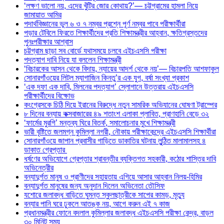
‘লক্ষণ ভালো নয়, এদের খুঁটির জোর কোথায়?’— চট্টগ্রামের হামলা নিয়ে
জামায়াত আমির
পদার্থবিজ্ঞানের ভুল ৬ ও ৭ নম্বর প্রশ্নে পূর্ণ নম্বর পাবে পরীক্ষার্থীরা
পড়ার টেবিলে ফিরতে শিক্ষার্থীদের প্রতি শিক্ষামন্ত্রীর আহ্বান, ক্ষতিগ্রস্তদের
পুনঃপরীক্ষার আশ্বাস
চট্টগ্রাম ছাড়া সব বোর্ডে যথাসময়ে চলবে এইচএসসি পরীক্ষা
পদত্যাগ দাবি নিয়ে যা বললেন শিক্ষামন্ত্রী
‘বিচারকের আসন থেকে বিদায়, ন্যায়ের আদর্শ থেকে নয়’— বিচারপতি আশফাকুল
সোনারগাঁওয়ের লিটল ম্যাগাজিন কিনতু’র এক যুগ, বর্ষা সংখ্যা প্রকাশ
‘এক দফা এক দাবি, মিলনের পদত্যাগ’ স্লোগানে উত্তরায় এইচএসসি
পরীক্ষার্থীদের বিক্ষোভ
কংগ্রেসকে চিঠি দিয়ে ইরানের বিরুদ্ধে নতুন সামরিক অভিযানের ঘোষণা ট্রাম্পের
৮ দিনের বন্যায় কক্সবাজারের ৪৯ শতাংশ এলাকা প্লাবিত, প্রাণহানি বেড়ে ৩২
‘ফার্মের মুরগি’ মন্তব্য ঘিরে বিতর্ক, সমালোচনার মুখে শিক্ষামন্ত্রী
ভারী বৃষ্টিতে জলমগ্ন কুমিল্লা নগরী, নৌকায় পরীক্ষাকেন্দ্রে এইচএসসি শিক্ষার্থীরা
সোনারগাঁওয়ে জাপান প্রবাসীর গাড়িতে ডাকাতির ঘটনায় লুন্ঠিত মালামালসহ ৪
ডাকাত গ্রেপ্তার
ধর্ষণের অভিযোগে গ্রেপ্তার শ্রাবন্তীর ব্যক্তিগত সহকারী, কঠোর শাস্তির দাবি
অভিনেত্রীর
বন্যাদুর্গত মানুষ ও প্রাণীদের সহায়তায় এগিয়ে আসার আহ্বান নিলয়-হিমির
বন্যাদুর্গত মানুষের জন্য অনুদান দিলেন অভিনেতা তৌসিফ
যশোরে জলাবদ্ধ বাড়িতে ঘুমন্ত স্কুলছাত্রীকে সাপের কামড়, মৃত্যু
বন্যার পানি ঘরে ঢুকলে আতঙ্ক নয়, আগে করুন এই ৭ কাজ
প্রধানমন্ত্রীর ফোনে বদলাল কুমিল্লার জলাবদ্ধ এইচএসসি পরীক্ষা কেন্দ্র, বাড়ল
৩০ মিনিট সময়