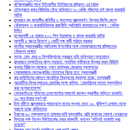
বাণিজ্যমন্ত্রীর সাথে ইউরোপীয় ইউনিয়নের রাষ্ট্রদূত এর বৈঠক
চৌদ্দগ্রামে র‌্যাব-বিজিবির যৌথ অভিযানে ৭০ কেজি গাঁজাসহ দুই মাদক কারবারি
আটক
সুন্দরবনে বড় জাহাঙ্গীর বাহিনীর ৩ সদস্যের আত্মসমর্পণ, উদ্ধার জিম্মি জেলে
ধোঁকামুক্ত ও জবাবদিহিমূলক রাজনীতি প্রতিষ্ঠাই জামায়াতের লক্ষ্য : সেলিম
উদ্দিন
যশোরগামী ১৪ হাজার ৫০০ পিস ইয়াবাসহ ৪ মাদক কারবারি আটক
আগামী ৫ বছরে বিদেশে ১ কোটি দক্ষ কর্মী পাঠাবে সরকার
মাননীয় প্রধানমন্ত্রীর প্রতিরক্ষা উপদেষ্টার সঙ্গে নেদারল্যান্ডসের রাষ্ট্রদূতের
সৌজন্য সাক্ষাৎ
সড়ক, রেল, বন্দর ও বিশ্ববিদ্যালয় প্রকল্পে ভূমি অধিগ্রহণ অনুমোদন
বান্দরবানে বন্যার্তদের খাদ্য সহায়তা, শতাধিক পর্যটককে উদ্ধার করল বিজিবি
বন্যায় বিচ্ছিন্ন সাজেক, ত্রাণ কার্যক্রম জোরদার প্রশাসনের
শেয়ারবাজার কেলেঙ্কারির হোতাদের বিচার হবে: প্রধানমন্ত্রী
বার কাউন্সিলের আদলে সাংবাদিক নিবন্ধনের ব্যবস্থা হচ্ছে: তথ্যমন্ত্রী
আর্জেন্টিনা-মিশর ম্যাচের রেফারির পক্ষে কলিনা, ‘রেফারিদের সততা প্রশ্নবিদ্ধ
করা অগ্রহণযোগ্য’
সোনারগাঁওয়ে পুলিশের চেকপোস্টের সামনেই জাপান প্রবাসীর গাড়িতে ডাকাতি,
৩০ লাখ টাকার স্বর্ণ লুট
টানা বৃষ্টিতে কক্সবাজারে পাহাড়ধসে মৃতের সংখ্যা বেড়ে ১৯, ঝুঁকিপূর্ণ এলাকা থেকে
সরানো হচ্ছে বাসিন্দাদের
ইরানের ৯০ লক্ষ্যবস্তুতে হামলার দাবি যুক্তরাষ্ট্র, পাল্টা জবাবের ঘোষণা তেহরানের
মিশরের পক্ষ নিলেন নিউইয়র্কের মেয়র মামদানী, বললেন ‘সত্যিই ডাকাতি করা
হয়েছে!’
বিশ্বাস আর ধৈর্যের ম্যাজিকে শেষ আটে স্পেন