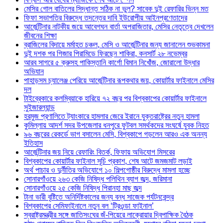
মেসির গোল বাতিলের সিদ্ধান্ত সঠিক না ভুল? সাবেক দুই রেফারির ভিন্ন মত
ফিফা সভাপতির বিরুদ্ধে তদন্তের দাবি ইউরোপীয় আইনপ্রণেতাদের
আর্জেন্টিনার নাটকীয় জয়ে আবেগঘন বার্তা অপরাজিতার, মেসির নেতৃত্বে দেখলেন
জীবনের শিক্ষা
ব্রাজিলের বিদায়ে মর্মাহত চঞ্চল, মেসি ও আর্জেন্টিনার জন্য জানালেন শুভকামনা
দুই দশক পর গিজার পিরামিডে ফিরছেন শাকিরা, কনসার্ট ২৮ নভেম্বর
আরব সাগরে ৫ ক্রুসহ পাকিস্তানি কার্গো বিমান নিখোঁজ, জোরালো উদ্ধার
অভিযান
পাহাড়সম চ্যালেঞ্জ পেরিয়ে আর্জেন্টিনার রূপকথার জয়, কোয়ার্টার ফাইনালে মেসির
দল
টাইব্রেকারে কলম্বিয়াকে হারিয়ে ৭২ বছর পর বিশ্বকাপের কোয়ার্টার ফাইনালে
সুইজারল্যান্ড
হরমুজ প্রণালিতে ট্যাংকারে হামলার জেরে ইরানে যুক্তরাষ্ট্রের নতুন হামলা
কুমিল্লায় আদর্শ সদর উপজেলার ধনপুরে ফুটবল সমর্থকদের সংঘর্ষে যুবক নিহত
৯৬ বছরের রেকর্ডে ভাগ বসালেন মেসি, বিশ্বকাপে গড়লেন আরও এক অনন্য
ইতিহাস
আর্জেন্টিনার জয় নিয়ে রেফারিং বিতর্ক, ফিফায় অভিযোগ মিসরের
বিশ্বকাপের কোয়ার্টার ফাইনাল সূচি প্রকাশ, শেষ আটে জমজমাট লড়াই
অর্থ পাচার ও দুর্নীতির অভিযোগে ১০ শিল্পগোষ্ঠীর বিরুদ্ধে মামলা হচ্ছে
সোনারগাঁওয়ে ২৬৩ কেজি নিষিদ্ধ পলিথিন ব্যাগ জব্দ, জরিমানা
সোনারগাঁওয়ে ২৫ কেজি নিষিদ্ধ পিরানহা মাছ জব্দ
টানা ভারী বৃষ্টিতে অনির্দিষ্টকালের জন্য বন্ধ সাজেক পর্যটনকেন্দ্র
বিশ্বকাপের সেমিফাইনালে নতুন বল ‘ট্রিওন্ডা ফাইনাল’
স্বরাষ্ট্রমন্ত্রীর সঙ্গে জাতিসংঘের জঁ-পিয়েরে লাক্রোয়ার দ্বিপাক্ষিক বৈঠক