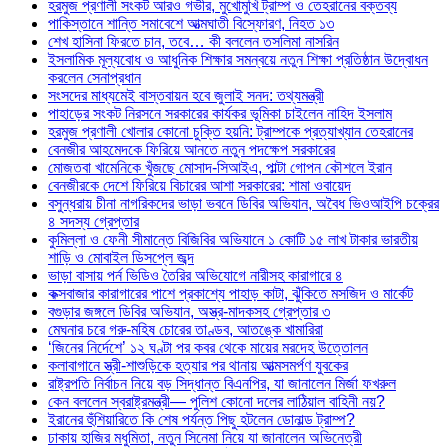
হরমুজ প্রণালী সংকট আরও গভীর, মুখোমুখি ট্রাম্প ও তেহরানের বক্তব্য
পাকিস্তানে শান্তি সমাবেশে আত্মঘাতী বিস্ফোরণ, নিহত ১৩
শেখ হাসিনা ফিরতে চান, তবে… কী বললেন তসলিমা নাসরিন
ইসলামিক মূল্যবোধ ও আধুনিক শিক্ষার সমন্বয়ে নতুন শিক্ষা প্রতিষ্ঠান উদ্বোধন
করলেন সেনাপ্রধান
সংসদের মাধ্যমেই বাস্তবায়ন হবে জুলাই সনদ: তথ্যমন্ত্রী
পাহাড়ের সংকট নিরসনে সরকারের কার্যকর ভূমিকা চাইলেন নাহিদ ইসলাম
হরমুজ প্রণালী খোলার কোনো চুক্তি হয়নি: ট্রাম্পকে প্রত্যাখ্যান তেহরানের
বেনজীর আহমেদকে ফিরিয়ে আনতে নতুন পদক্ষেপ সরকারের
মোজতবা খামেনিকে খুঁজছে মোসাদ-সিআইএ, পাল্টা গোপন কৌশলে ইরান
বেনজীরকে দেশে ফিরিয়ে বিচারের আশা সরকারের: শামা ওবায়েদ
বসুন্ধরায় চীনা নাগরিকদের ভাড়া ভবনে ডিবির অভিযান, অবৈধ ভিওআইপি চক্রের
৪ সদস্য গ্রেপ্তার
কুমিল্লা ও ফেনী সীমান্তে বিজিবির অভিযানে ১ কোটি ১৫ লাখ টাকার ভারতীয়
শাড়ি ও মোবাইল ডিসপ্লে জব্দ
ভাড়া বাসায় পর্ন ভিডিও তৈরির অভিযোগে নারীসহ কারাগারে ৪
কক্সবাজার কারাগারের পাশে প্রকাশ্যে পাহাড় কাটা, ঝুঁকিতে মসজিদ ও মার্কেট
বগুড়ার জঙ্গলে ডিবির অভিযান, অস্ত্র-মাদকসহ গ্রেপ্তার ৩
মেঘনার চরে গরু-মহিষ চোরের তাণ্ডব, আতঙ্কে খামারিরা
‘জিনের নির্দেশে’ ১২ ঘণ্টা পর কবর থেকে মায়ের মরদেহ উত্তোলন
কলাবাগানে স্ত্রী-শাশুড়িকে হত্যার পর থানায় আত্মসমর্পণ যুবকের
রাষ্ট্রপতি নির্বাচন নিয়ে বড় সিদ্ধান্ত বিএনপির, যা জানালেন মির্জা ফখরুল
কেন বললেন স্বরাষ্ট্রমন্ত্রী— পুলিশ কোনো দলের লাঠিয়াল বাহিনী নয়?
ইরানের হুঁশিয়ারিতে কি শেষ পর্যন্ত পিছু হটলেন ডোনাল্ড ট্রাম্প?
ঢাকায় হাজির মধুমিতা, নতুন সিনেমা নিয়ে যা জানালেন অভিনেত্রী