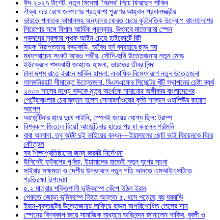
ঈদ ২০২৭ টার্গেট, নতুন সিনেমা ‘নিঃস্ব’ নিয়ে ফিরছেন শাকিব
ঐক্য ধরে রেখে জনগণের প্রত্যাশা পূরণের আহ্বান প্রধানমন্ত্রীর
ভারতে পলাতক কামালসহ অন্যদের ফেরত চেয়ে কূটনৈতিক উদ্যোগ বাংলাদেশের
শিরোপার সঙ্গে বিশাল আর্থিক পুরস্কার, উৎসবে মাতোয়ারা স্পেন
পুরুষদের সুরক্ষায় পৃথক আইন চেয়ে হাইকোর্টে রিট
সড়ক নিরাপত্তায় কড়াকড়ি, অবৈধ হর্ন ব্যবহারে ছাড় নয়
মধ্যপ্রাচ্যে সংকট আরও গভীর, সৌদি-হুথি উত্তেজনায় নতুন মোড়
ইউক্রেনে শস্যবাহী জাহাজে হামলা, ভারতের তীব্র নিন্দা
টানা দশম রাতে ইরানে মার্কিন হামলা, একাধিক বিস্ফোরণে নতুন উত্তেজনা
লালমনিরহাট সীমান্তে উত্তেজনা, বিএসএফের সিমেন্টের খুঁটি স্থাপনের চেষ্টা ব্যর্থ
২০৩০ সালের মধ্যে সড়কে মৃত্যু অর্ধেকে নামানোর অঙ্গীকার বাংলাদেশের
পেট্রোবাংলার চেয়ারম্যান হলেন সোনারগাঁওয়ের কৃতি সন্তান ওয়ালিউর রহমান
আপেল
আর্জেন্টিনার হারে দুঃখ পাইনি, স্পেনই জয়ের যোগ্য ছিল: ট্রাম্প
বিশ্বকাপ জিতলে বিয়ে! আর্জেন্টিনার হারের পর যা বললেন পরীমনি
বাবা আলাদা, তবু অটুট দুই ভাইয়ের বন্ধন—ইয়ামালের ছোট ভাই কিয়েনকে ঘিরে
কৌতূহল
সব শিক্ষাপ্রতিষ্ঠানের জন্য জরুরি নির্দেশনা
উনিশেই ফুটবলের পূর্ণতা, ইয়ামালের হাতেই নতুন যুগের সূচনা
সাইবার সক্ষমতা ও দেশীয় উদ্ভাবনে নতুন গতি আনতে এমআইএসটিতে
প্রতিরক্ষা উপদেষ্টা
৫.২ মাত্রার শক্তিশালী ভূমিকম্পে কেঁপে উঠল ইরান
পেরুতে জোড়া ভূমিকম্পে নিহত অন্তত ৫, ধসে পড়েছে বহু ঘরবাড়ি
ইরান-যুক্তরাষ্ট্র উত্তেজনায় লাফিয়ে বাড়ল অপরিশোধিত তেলের দাম
স্পেনের বিশ্বকাপ জয়ে সামাজিক মাধ্যমে অভিনন্দন জানালেন শাকিব, বুবলী ও