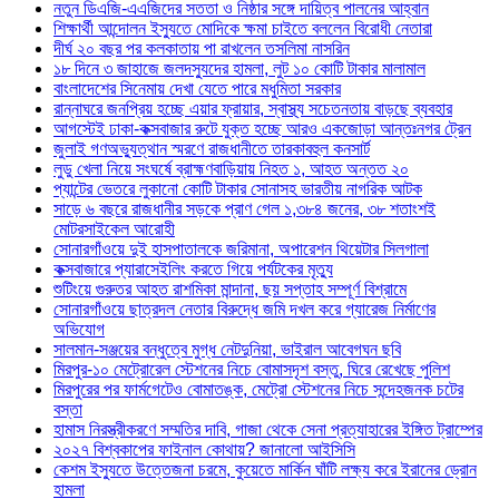
নতুন ডিএজি-এএজিদের সততা ও নিষ্ঠার সঙ্গে দায়িত্ব পালনের আহ্বান
শিক্ষার্থী আন্দোলন ইস্যুতে মোদিকে ক্ষমা চাইতে বললেন বিরোধী নেতারা
দীর্ঘ ২০ বছর পর কলকাতায় পা রাখলেন তসলিমা নাসরিন
১৮ দিনে ৩ জাহাজে জলদস্যুদের হামলা, লুট ১০ কোটি টাকার মালামাল
বাংলাদেশের সিনেমায় দেখা যেতে পারে মধুমিতা সরকার
রান্নাঘরে জনপ্রিয় হচ্ছে এয়ার ফ্রায়ার, স্বাস্থ্য সচেতনতায় বাড়ছে ব্যবহার
আগস্টেই ঢাকা-কক্সবাজার রুটে যুক্ত হচ্ছে আরও একজোড়া আন্তঃনগর ট্রেন
জুলাই গণঅভ্যুত্থান স্মরণে রাজধানীতে তারকাবহুল কনসার্ট
লুডু খেলা নিয়ে সংঘর্ষে ব্রাহ্মণবাড়িয়ায় নিহত ১, আহত অন্তত ২০
প্যান্টের ভেতরে লুকানো কোটি টাকার সোনাসহ ভারতীয় নাগরিক আটক
সাড়ে ৬ বছরে রাজধানীর সড়কে প্রাণ গেল ১,৩৮৪ জনের, ৩৮ শতাংশই
মোটরসাইকেল আরোহী
সোনারগাঁওয়ে দুই হাসপাতালকে জরিমানা, অপারেশন থিয়েটার সিলগালা
কক্সবাজারে প্যারাসেইলিং করতে গিয়ে পর্যটকের মৃত্যু
শুটিংয়ে গুরুতর আহত রাশমিকা মান্দানা, ছয় সপ্তাহ সম্পূর্ণ বিশ্রামে
সোনারগাঁওয়ে ছাত্রদল নেতার বিরুদ্ধে জমি দখল করে গ্যারেজ নির্মাণের
অভিযোগ
সালমান-সঞ্জয়ের বন্ধুত্বে মুগ্ধ নেটদুনিয়া, ভাইরাল আবেগঘন ছবি
মিরপুর-১০ মেট্রোরেল স্টেশনের নিচে বোমাসদৃশ বস্তু, ঘিরে রেখেছে পুলিশ
মিরপুরের পর ফার্মগেটেও বোমাতঙ্ক, মেট্রো স্টেশনের নিচে সন্দেহজনক চটের
বস্তা
হামাস নিরস্ত্রীকরণে সম্মতির দাবি, গাজা থেকে সেনা প্রত্যাহারের ইঙ্গিত ট্রাম্পের
২০২৭ বিশ্বকাপের ফাইনাল কোথায়? জানালো আইসিসি
কেশম ইস্যুতে উত্তেজনা চরমে, কুয়েতে মার্কিন ঘাঁটি লক্ষ্য করে ইরানের ড্রোন
হামলা