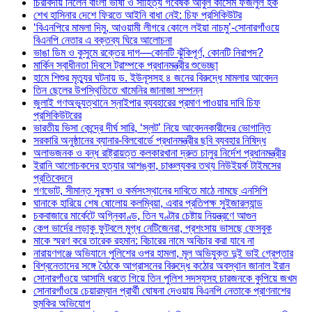
চিরবিদায় নিলেন বাংলা ভাষা ও সাহিত্য গবেষক আবুল কাসেম ফজলুল হক
শেখ হাসিনার দেশে ফিরতে আইনি বাধা নেই: চিফ প্রসিকিউটর
‘বিএনপিরে মামলা দিমু, আওয়ামী লীগরে কোলে লইয়া নাচমু’-সোনারগাঁওয়ে
বিএনপি নেতার এ বক্তব্য ঘিরে আলোচনা
ভাঙা ডিম ও কুসুমে রক্তের দাগ—কোনটি ঝুঁকিপূর্ণ, কোনটি নিরাপদ?
মার্কিন স্বাধীনতা দিবসে ট্রাম্পকে প্রধানমন্ত্রীর শুভেচ্ছা
হামে শিশুর মৃত্যুর ঘটনায় ড. ইউনূসসহ ৪ জনের বিরুদ্ধে মামলার আবেদন
তিন ছেলের উপস্থিতিতে খামেনির জানাজা সম্পন্ন
জুলাই গণঅভ্যুত্থানে স্নাইপার ব্যবহারের প্রমাণ পাওয়ার দাবি চিফ
প্রসিকিউটরের
ভারতীয় ভিসা কেন্দ্রে দীর্ঘ সারি, ‘স্লট’ নিয়ে আবেদনকারীদের ভোগান্তি
সরকারি অনুষ্ঠানের ব্যানার-বিলবোর্ডে প্রধানমন্ত্রীর ছবি ব্যবহার নিষিদ্ধ
অলাভজনক ও বন্ধ রাষ্ট্রায়ত্ত কলকারখানা দ্রুত চালুর নির্দেশ প্রধানমন্ত্রীর
ইরানি আলোচকদের হত্যার আশঙ্কা, চাঞ্চল্যকর তথ্য নিউইয়র্ক টাইমসের
প্রতিবেদনে
গণভোট, সীমান্ত সুরক্ষা ও কর্মসংস্থানের দাবিতে মাঠে নামছে এনসিপি
ঘানাকে হারিয়ে শেষ ষোলোয় কলম্বিয়া, এবার প্রতিপক্ষ সুইজারল্যান্ড
চকবাজারে মার্কেটে অগ্নিকাণ্ড, তিন ঘণ্টার চেষ্টায় নিয়ন্ত্রণে আগুন
কেপ ভার্দের লড়াকু ফুটবলে মুগ্ধ নেটিজেনরা, প্রশংসায় ভাসছে ফেসবুক
মাকে স্মরণ করে তারেক রহমান: বিচারের নামে অবিচার করা যাবে না
নারায়ণগঞ্জে অভিযানে পুলিশের ওপর হামলা, মূল অভিযুক্ত দুই ভাই গ্রেপ্তার
বিশ্বনেতাদের সঙ্গে বৈঠকে আগ্রাসনের বিরুদ্ধে কঠোর অবস্থান জানাল ইরান
সোনারগাঁওয়ে আসামি ধরতে গিয়ে তিন পুলিশ সদস্যসহ চারজনকে কুপিয়ে জখম
সোনারগাঁওয়ে চেয়ারম্যান প্রার্থী ঘোষনা দেওয়ায় বিএনপি নেতাকে প্রাণনাশের
হুমকির অভিযোগ