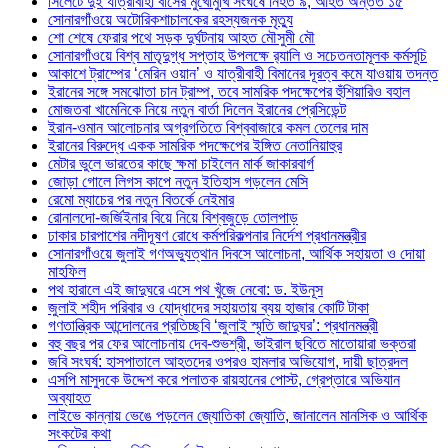
সিলেটে দুই যাত্রীবাহী বাসের মুখোমুখি সংঘর্ষে নিহত ৯, আহত অন্তত ১৫
সোনারগাঁওয়ে অটোরিকশাচালকের রহস্যজনক মৃত্যু
শো শেষে ফেরার পথে সড়ক দুর্ঘটনায় আহত মৌসুমী মৌ
সোনারগাঁওয়ে বিশ্ব মাতৃদুগ্ধ সপ্তাহ উপলক্ষে র‍্যালি ও সচেতনতামূলক কর্মসূচি
আকাশে ট্রাম্পের ‘মেরিন ওয়ান’ ও যাত্রীবাহী বিমানের দূরত্ব কমে যাওয়ায় তদন্ত
ইরানের সঙ্গে সমঝোতা চান ট্রাম্প, তবে সামরিক পদক্ষেপের হুঁশিয়ারিও বহাল
মোজতবা খামেনিকে নিয়ে নতুন বার্তা দিলেন ইরানের প্রেসিডেন্ট
ইরান-ওমান আলোচনার অগ্রগতিতে বিশ্ববাজারে কমল তেলের দাম
ইরানের বিরুদ্ধে একক সামরিক পদক্ষেপের ইঙ্গিত নেতানিয়াহুর
মেটার ভুলে ভারতের কাছে ক্ষমা চাইলেন মার্ক জাকারবার্গ
জোড়া গোলে লিগস কাপে নতুন ইতিহাস গড়লেন মেসি
রেমো ম্যাচের পর নতুন বিতর্কে নেইমার
রোনালদো-জর্জিইনার বিয়ে নিয়ে বিশ্বজুড়ে তোলপাড়
ঢাকার চারপাশের নদীদূষণ রোধে কর্মপরিকল্পনার নির্দেশ প্রধানমন্ত্রীর
সোনারগাঁওয়ে জুলাই গণঅভ্যুত্থান দিবসে আলোচনা, আর্থিক সহায়তা ও দোয়া
মাহফিল
পথ হারালে এই জাদুঘরে এসে পথ খুঁজে নেবো: ড. ইউনূস
জুলাই শহীদ পরিবার ও যোদ্ধাদের সহায়তায় ব্যয় হাজার কোটি টাকা
গণতান্ত্রিক আন্দোলনের প্রতিচ্ছবি ‘জুলাই স্মৃতি জাদুঘর’: প্রধানমন্ত্রী
বহু বছর পর ফের আলোচনায় দেব-শুভশ্রী, ভাইরাল ছবিতে মাতোয়ারা ভক্তরা
জবি সংঘর্ষ: হাসপাতালে আহতদের ওপরও হামলার অভিযোগ, দায়ী ছাত্রদল
এসপি মাসুদকে উদ্দেশ করে পলাতক রায়হানের পোস্ট, গ্রেপ্তারে অভিযান
অব্যাহত
লাইভে কান্নায় ভেঙে পড়লেন জ্যোতিকা জ্যোতি, জানালেন মানসিক ও আর্থিক
সংকটের কথা