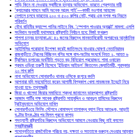
শাড়ি কিনে না দেওয়ায় স্বামীকে হত্যার অভিযোগ, ভারতে গ্রেপ্তার নারী
‘ক্যামেরার সামনে আমি অনেক আনন্দ পাই’—কাজী নওশাবা আহমেদ
নেপালে চলবে ভারতের ২০০ ও ৫০০ রুপির নোট, প্রায় এক দশক পর নিয়মে
পরিবর্তন
যৌথ বাহিনীর ক্যাম্পে পানির লাইনে বিষ, ‘স্পেশাল পাওয়ার অ্যাক্টে’ মামলা: এসপি
সংবিধান অনুযায়ী যথাসময়ে রাষ্ট্রপতি নির্বাচন হবে: মির্জা ফখরুল
শাপলা চত্বর হত্যাকাণ্ড: ৪১ জনের বিরুদ্ধে মানবতাবিরোধী অপরাধের আনুষ্ঠানিক
অভিযোগ
আইসিসির পরোয়ানা উপেক্ষা করেই জাতিসংঘে যাওয়ার ঘোষণা নেতানিয়াহুর
রাজবাড়ীতে ট্রেনের বিচ্ছিন্ন বগির সঙ্গে বাস-অটোর সংঘর্ষে নিহত ২, আহত ৬
ট্রিলিয়ন ডলারের অর্থনীতি গড়তে বড় বিনিয়োগ প্রয়োজন: শামা ওবায়েদ
প্রথম ওড়িয়া তরুণী হিসেবে ‘ইন্ডিয়ান আইডল’ জিতলেন জ্যোতির্ময়ী, পুরস্কার
২০ লাখ রুপি
নানা অভিযোগে সোনারগাঁও থানার ওসিকে রংপুরে বদলি
আপনারা যদি সহযোগিতা করেন আগামী বিশ্বকাপ খেলা লাভজনক ইভেন্টে নিয়ে
যাওয়া হবে- তথ্যমন্ত্রী
জিয়া ও খালেদা জিয়ার সমাধিতে শ্রদ্ধা জানালেন ভারপ্রাপ্ত রাষ্ট্রপতি
আজাদ পার্টির পক্ষ সাবেক রাষ্ট্রপতি সাহাবুদ্দিন ও আবদুল হামিদের বিরুদ্ধে
ট্রাইব্যুনালে অভিযোগ দাখিল
সোনারগাঁওয়ে ফিলিং স্টেশনে বোমাসদৃশ তালাবদ্ধ ব্যাগ নিয়ে আতঙ্ক, আড়াই
ঘণ্টার উৎকণ্ঠার পর মিলল পুরনো কাপড়
পদত্যাগী রাষ্ট্রপতির বিরুদ্ধে অভিযোগে আমলে নেওয়ার কিছু নাই বললেন
স্বরাষ্ট্রমন্ত্রী
পদোন্নতিতে রাজনৈতিক পরিচয় নয়, দক্ষতা ও সততাকে গুরুত্ব দেওয়ার আহ্বান
প্রধানমন্ত্রীর