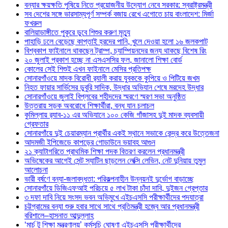
বন্যার ক্ষয়ক্ষতি পুষিয়ে নিতে প্রয়োজনীয় উদ্যোগ নেবে সরকার: স্বরাষ্ট্রমন্ত্রী
সব দেশের সঙ্গে ভারসাম্যপূর্ণ সম্পর্ক বজায় রেখে এগোতে চায় বাংলাদেশ: মির্জা
ফখরুল
বালিয়াডাঙ্গীতে পুকূরে ডুবে শিশুর করুণ মৃত্যু
পাহাড়ি ঢলে বেড়েছে কাপ্তাই হ্রদের পানি, খুলে দেওয়া হলো ১৬ জলকপাট
বিশ্বকাপ ফাইনালে থাকছেন ট্রাম্প, চ্যাম্পিয়নদের জন্য থাকছে বিশেষ রিং
২০ জুলাই প্রকাশ হচ্ছে না এসএসসির ফল, জানালো শিক্ষা বোর্ড
কোলের সেই শিশুই এখন ফাইনালে মেসির প্রতিপক্ষ
সোনারগাঁওয়ে মাদক বিরোধী র‌্যালী করায় যুবককে কুপিয়ে ও পিটিয়ে জখম
নিহত ফায়ার সার্ভিসের ডুবুরি সাদিক, উদ্ধার অভিযান শেষে মরদেহ উদ্ধার
সোনারগাঁওয়ে জুলাই বিপ্লবের শহীদদের স্মরণে স্মরণ সভা অনুষ্ঠিত
উত্তরায় সড়ক অবরোধে শিক্ষার্থীরা, বন্ধ যান চলাচল
কুমিল্লায় র‍্যাব-১১ এর অভিযানে ১০০ কেজি গাঁজাসহ দুই মাদক ব্যবসায়ী
গ্রেফতার
সোনারগাঁয়ে দুই চেয়ারম্যান প্রার্থীর একই স্থানে সভাকে কেন্দ্র করে উত্তেজনা
আদমজী ইপিজেডে কাপড়ের গোডাউনে ভয়াবহ আগুন
২১ ক্যাটাগরিতে প্রাথমিক শিক্ষা পদক বিতরণ করলেন প্রধানমন্ত্রী
অভিষেকের আগেই সেন্ট স্যাটিন ছাড়লেন লেক্সি লেভিন, নেট দুনিয়ায় তুমুল
আলোচনা
ভারী বর্ষণে বন্যা-জলাবদ্ধতা: পরিকল্পনাহীন উন্নয়নই দুর্ভোগ বাড়াচ্ছে
সোনারগাঁয়ে ডিজিএফআই পরিচয়ে ৫ লাখ টাকা চাঁদা দাবি, দুইজন গ্রেপ্তার
৩ দফা দাবি নিয়ে সংসদ ভবন অভিমুখে এইচএসসি পরীক্ষার্থীদের পদযাত্রা
চট্টগ্রামের বন্যা শুরু হবার সাথে সাথে প্রতিমন্ত্রী হজ্বে আর প্রধানমন্ত্রী
বরিশালে–হাসনাত আব্দুল্লাহ
‘মার্চ টু শিক্ষা মন্ত্রণালয়’ কর্মসূচি ঘোষণা এইচএসসি পরীক্ষার্থীদের