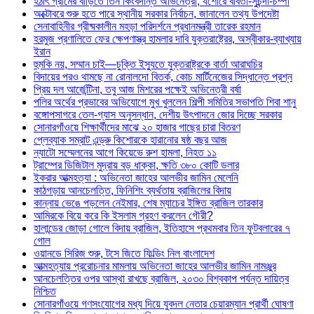
হঠাৎ গ্রামের বাড়িতে তিন কিংবদন্তি অভিনেত্রী, যশোরে ববিতা-সুচন্দা-চম্পা
অক্টোবরে শুরু হতে পারে স্থানীয় সরকার নির্বাচন, জানালেন তথ্য উপদেষ্টা
সেনাবাহিনীর গ্রীষ্মকালীন মহড়া পরিদর্শনে প্রধানমন্ত্রী তারেক রহমান
হরমুজ প্রণালিতে ফের ক্ষেপণাস্ত্র হামলার দাবি যুক্তরাষ্ট্রের, অস্বীকার-ব্যাখ্যায়
ইরান
হুমকি নয়, সম্মান চাই—চুক্তি ইস্যুতে যুক্তরাষ্ট্রকে বার্তা আরাঘচির
বিদায়ের পরও থামছে না রোনালদো বিতর্ক, কোচ মার্টিনেজের সিদ্ধান্তে প্রশ্ন
প্রিয় দল আর্জেন্টিনা, তবু আজ মিশরের পক্ষেই অভিনেত্রী বর্ষা
পলির অর্থের প্রভাবের অভিযোগে মুখ খুললেন শিল্পী সমিতির সভাপতি শিবা শানু
বঙ্গোপসাগরে তেল-গ্যাস অনুসন্ধান, দেশীয় উৎপাদনে জোর দিচ্ছে সরকার
সোনারগাঁওয়ে শিক্ষার্থীদের মাঝে ২০ হাজার গাছের চারা বিতরণ
প্লেব্যাক সম্রাট এন্ড্রু কিশোরকে হারানোর ষষ্ঠ বছর আজ
ন্যাটো সম্মেলনের আগে কিয়েভে রুশ হামলা, নিহত ১১
ট্রাম্পের ডিজিটাল মুদ্রায় বড় ধাক্কা, ক্ষতি ৩৮০ কোটি ডলার
ইকরার আত্মহত্যা : অভিনেতা জাহের আলভীর জামিন মেলেনি
কাঠগড়ায় আনচেলত্তি, ফিনিশিং ব্যর্থতায় ব্রাজিলের বিদায়
কান্নায় ভেঙে পড়লেন নেইমার, শেষ ম্যাচের ইঙ্গিত ব্রাজিল তারকার
আমিরকে বিয়ে করে কি ইসলাম গ্রহণ করলেন গৌরী?
হালান্ডের জোড়া গোলে বিদায় ব্রাজিল, ইতিহাসে প্রথমবার তিন ফুটবলারের ৭
গোল
ওয়ানডে সিরিজ শুরু, টসে জিতে ফিল্ডিং নিল বাংলাদেশ
আত্মহত্যায় প্ররোচনার মামলায় অভিনেতা জাহের আলভীর জামিন নামঞ্জুর
আনচেলত্তির ওপর আস্থা রাখছে ব্রাজিল, ২০৩০ বিশ্বকাপ পর্যন্ত দায়িত্ব
নিশ্চিত
সোনারগাঁওয়ে গণসংযোগের মধ্য দিয়ে যুবদল নেতার চেয়ারম্যান প্রার্থী ঘোষণা