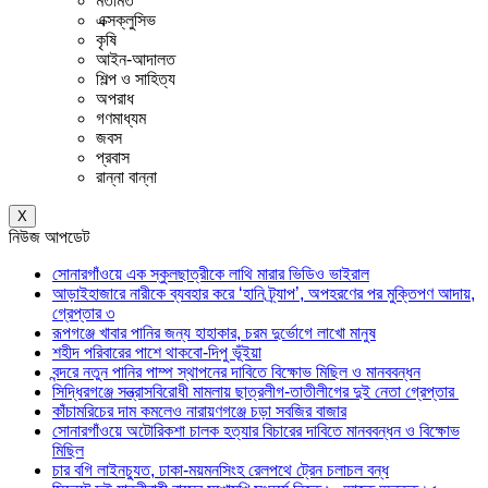
মতামত
এক্সক্লুসিভ
কৃষি
আইন-আদালত
শিল্প ও সাহিত্য
অপরাধ
গণমাধ্যম
জবস
প্রবাস
রান্না বান্না
X
নিউজ আপডেট
সোনারগাঁওয়ে এক স্কুলছাত্রীকে লাথি মারার ভিডিও ভাইরাল
আড়াইহাজারে নারীকে ব্যবহার করে ‘হানি ট্র্যাপ’, অপহরণের পর মুক্তিপণ আদায়,
গ্রেপ্তার ৩
রূপগঞ্জে খাবার পানির জন্য হাহাকার, চরম দুর্ভোগে লাখো মানুষ
শহীদ পরিবারের পাশে থাকবো-দিপু ভূঁইয়া
বন্দরে নতুন পানির পাম্প স্থাপনের দাবিতে বিক্ষোভ মিছিল ও মানববন্ধন
সিদ্ধিরগঞ্জে সন্ত্রাসবিরোধী মামলায় ছাত্রলীগ-তাতীলীগের দুই নেতা গ্রেপ্তার ‎
কাঁচামরিচের দাম কমলেও নারায়ণগঞ্জে চড়া সবজির বাজার
সোনারগাঁওয়ে অটোরিকশা চালক হত্যার বিচারের দাবিতে মানববন্ধন ও বিক্ষোভ
মিছিল
চার বগি লাইনচ্যুত, ঢাকা-ময়মনসিংহ রেলপথে ট্রেন চলাচল বন্ধ