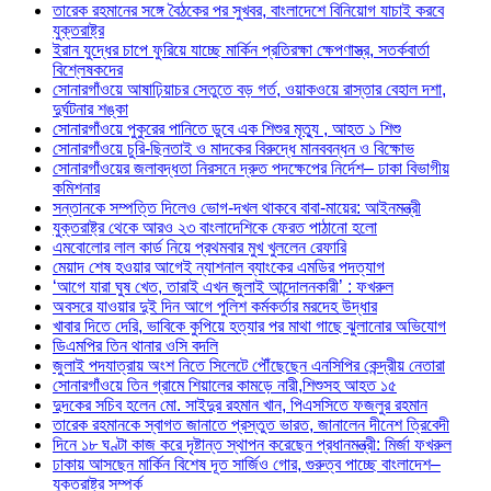
তারেক রহমানের সঙ্গে বৈঠকের পর সুখবর, বাংলাদেশে বিনিয়োগ যাচাই করবে
যুক্তরাষ্ট্র
ইরান যুদ্ধের চাপে ফুরিয়ে যাচ্ছে মার্কিন প্রতিরক্ষা ক্ষেপণাস্ত্র, সতর্কবার্তা
বিশ্লেষকদের
সোনারগাঁওয়ে আষাঢ়িয়াচর সেতুতে বড় গর্ত, ওয়াকওয়ে রাস্তার বেহাল দশা,
দুর্ঘটনার শঙ্কা
সোনারগাঁওয়ে পুকুরের পানিতে ডুবে এক শিশুর মৃত্যু , আহত ১ শিশু
সোনারগাঁওয়ে চুরি-ছিনতাই ও মাদকের বিরুদ্ধে মানববন্ধন ও বিক্ষোভ
সোনারগাঁওয়ের জলাবদ্ধতা নিরসনে দ্রুত পদক্ষেপের নির্দেশ– ঢাকা বিভাগীয়
কমিশনার
সন্তানকে সম্পত্তি দিলেও ভোগ-দখল থাকবে বাবা-মায়ের: আইনমন্ত্রী
যুক্তরাষ্ট্র থেকে আরও ২৩ বাংলাদেশিকে ফেরত পাঠানো হলো
এমবোলোর লাল কার্ড নিয়ে প্রথমবার মুখ খুললেন রেফারি
মেয়াদ শেষ হওয়ার আগেই ন্যাশনাল ব্যাংকের এমডির পদত্যাগ
‘আগে যারা ঘুষ খেত, তারাই এখন জুলাই আন্দোলনকারী’ : ফখরুল
অবসরে যাওয়ার দুই দিন আগে পুলিশ কর্মকর্তার মরদেহ উদ্ধার
খাবার দিতে দেরি, ভাবিকে কুপিয়ে হত্যার পর মাথা গাছে ঝুলানোর অভিযোগ
ডিএমপির তিন থানার ওসি বদলি
জুলাই পদযাত্রায় অংশ নিতে সিলেটে পৌঁছেছেন এনসিপির কেন্দ্রীয় নেতারা
সোনারগাঁওয়ে তিন গ্রামে শিয়ালের কামড়ে নারী,শিশুসহ আহত ১৫
দুদকের সচিব হলেন মো. সাইদুর রহমান খান, পিএসসিতে ফজলুর রহমান
তারেক রহমানকে স্বাগত জানাতে প্রস্তুত ভারত, জানালেন দীনেশ ত্রিবেদী
দিনে ১৮ ঘণ্টা কাজ করে দৃষ্টান্ত স্থাপন করেছেন প্রধানমন্ত্রী: মির্জা ফখরুল
ঢাকায় আসছেন মার্কিন বিশেষ দূত সার্জিও গোর, গুরুত্ব পাচ্ছে বাংলাদেশ–
যুক্তরাষ্ট্র সম্পর্ক