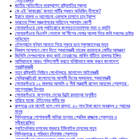
জাতীয় স্মৃতিসৌধে ভারপ্রাপ্ত রাষ্ট্রপতির শ্রদ্ধা
কে এই ‘কাকরোচ’ জনতা পার্টির প্রধান অভিজিৎ দীপকে?
ইরানে হামলা ও আলোচনা একসঙ্গে চালাতে চান ট্রাম্প
ভারতের শিক্ষা মন্ত্রণালয়ের দায়িত্বে প্রলহাদ জোশী
সোনারগাঁওয়ে ডেঙ্গু প্রতিরোধে জনসচেতনতামূলক সভা ও র‍্যালি
সোনারগাঁওয়ে বিএনপি নেতাকে আ’লীগের দোষর আখ্যা দিয়ে জমি দখলের চেষ্টার
অভিযোগ
চৌদ্দগ্রামে ফুটবল আনতে গিয়ে পুকুরে ডুবে স্কুলছাত্রের মৃত্যু
ব্রিকস সম্মেলনে যোগ দিতে প্রধানমন্ত্রী তারেক রহমানকে মোদীর আমন্ত্রণ
জিসিসি দেশগুলোকে কড়া বার্তা তেহরানের, মার্কিন ঘাঁটিতে হামলার ইঙ্গিত
আসিয়ানকে আরও শক্তিশালী করতে ঘনিষ্ঠভাবে কাজ করবে বাংলাদেশ:
পররাষ্ট্রমন্ত্রী
নতুন রাষ্ট্রপতি নির্বাচন সেপ্টেম্বরে, জানালেন আইনমন্ত্রী
সেমিকন্ডাক্টরেই বাংলাদেশের আগামী দিনের সম্ভাবনা: প্রধানমন্ত্রী
সোনারগাঁওয়ে ১২ মামলার আসামি ও শীর্ষ সন্ত্রাসী রাসেল আহমেদ গ্রেপ্তার ,
আগ্নেয়াস্ত্র উদ্ধার
সোনারগাঁওয়ে জগন্নাথ দেবের উল্টো রথযাত্রা অনুষ্ঠিত
হারিয়ে যাচ্ছে ঐতিহ্যের মাটির ঘর
রুপগঞ্জে এক মাসেই ধসে গেল রাস্তা, ৫০ লাখ টাকা জলে অবরুদ্ধ ৫ গ্রামের
মানুষ
সিদ্ধিরগঞ্জে পোশাককর্মী সাদিয়া হত্যায় প্রেমিক রাজ্জাক গ্রেপ্তার ও
স্বীকারোক্তি
প্রাইভেটকার চালকের মারধরে ইজিবাইক চালকের মৃত্যু
সিদ্ধিরগঞ্জে ৪ পরিবহন চাঁদাবাজ গ্রেপ্তার