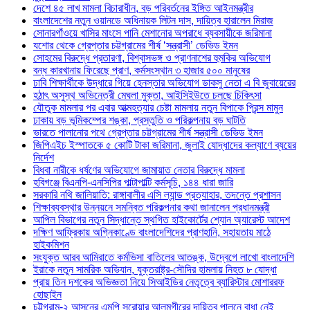
দেশে ৪৫ লাখ মামলা বিচারাধীন, বড় পরিবর্তনের ইঙ্গিত আইনমন্ত্রীর
বাংলাদেশের নতুন ওয়ানডে অধিনায়ক লিটন দাস, দায়িত্ব হারালেন মিরাজ
সোনারগাঁওয়ে খাসির মাংসে পানি মেশানোর অপরাধে ব্যবসায়ীকে জরিমানা
যশোর থেকে গ্রেপ্তার চট্টগ্রামের শীর্ষ ‘সন্ত্রাসী’ ডেভিড ইমন
সোহমের বিরুদ্ধে প্রতারণা, বিশ্বাসভঙ্গ ও প্রাণনাশের হুমকির অভিযোগ
বন্ধ কারখানায় ফিরেছে প্রাণ, কর্মসংস্থান ৩ হাজার ৫০০ মানুষের
ঢাবি শিক্ষার্থীকে উদ্ধারে গিয়ে হেনস্তার অভিযোগ ডাকসু নেতা এ বি জুবায়েরের
হঠাৎ অসুস্থ অভিনেত্রী মেঘলা মুক্তা, আইসিইউতে চলছে চিকিৎসা
যৌতুক মামলার পর এবার আত্মহত্যার চেষ্টা মামলায় নতুন বিপাকে প্রিন্স মামুন
ঢাকায় বড় ভূমিকম্পের শঙ্কা, প্রস্তুতি ও পরিকল্পনায় বড় ঘাটতি
ভারতে পালানোর পথে গ্রেপ্তার চট্টগ্রামের শীর্ষ সন্ত্রাসী ডেভিড ইমন
জিপিএইচ ইস্পাতকে ৫ কোটি টাকা জরিমানা, জুলাই যোদ্ধাদের কল্যাণে ব্যয়ের
নির্দেশ
বিধবা নারীকে ধর্ষণের অভিযোগে জামায়াত নেতার বিরুদ্ধে মামলা
হবিগঞ্জে বিএনপি-এনসিপির পাল্টাপাল্টি কর্মসূচি, ১৪৪ ধারা জারি
সরকারি নথি জালিয়াতি: রাঙ্গাবালীর এসি ল্যান্ড প্রত্যাহার, তদন্তে প্রশাসন
শিক্ষাব্যবস্থার উন্নয়নে সমন্বিত পরিকল্পনার কথা জানালেন প্রধানমন্ত্রী
আপিল বিভাগের নতুন সিদ্ধান্তে স্থগিত হাইকোর্টের শ্যোন অ্যারেস্ট আদেশ
দক্ষিণ আফ্রিকায় অগ্নিকাণ্ডে বাংলাদেশিদের প্রাণহানি, সহায়তায় মাঠে
হাইকমিশন
সংযুক্ত আরব আমিরাতে কর্মভিসা বাতিলের আতঙ্ক, উদ্বেগে লাখো বাংলাদেশি
ইরাকে নতুন সামরিক অভিযান, যুক্তরাষ্ট্র-সৌদির হামলায় নিহত ৮ যোদ্ধা
প্রায় তিন দশকের অভিজ্ঞতা নিয়ে সিআইডির নেতৃত্বে ব্যারিস্টার মোশাররফ
হোছাইন
চট্টগ্রাম-২ আসনের এমপি সরোয়ার আলমগীরের দায়িত্ব পালনে বাধা নেই