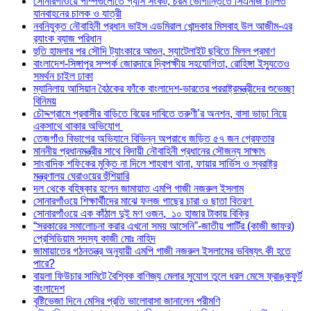
সোনারগাঁওয়ে পাম্পগুলোতে গ্যাস সংকট, চরম ভোগান্তিতে সিএনজি চালিত
যানবাহনের চালক ও যাত্রী
নবনিযুক্ত নৌবাহিনী প্রধান ভাইস এডমিরাল খোন্দকার মিসবাহ উল আজীম-এর
র‍্যাংক ব্যাজ পরিধান
হুতি হামলার পর সৌদি ট্যাংকারে আগুন, স্যাটেলাইট ছবিতে মিলল প্রমাণ
বাংলাদেশ-সিঙ্গাপুর সম্পর্ক জোরদারে দ্বিপক্ষীয় সহযোগিতা, রোহিঙ্গা ইস্যুতেও
সমর্থন চাইল ঢাকা
ম্যানিলায় আসিয়ান বৈঠকের ফাঁকে বাংলাদেশ-ভারতের পররাষ্ট্রমন্ত্রীদের শুভেচ্ছা
বিনিময়
চৌদ্দগ্রামে প্রবাসীর বাড়িতে বিয়ের দাবিতে তরুণী’র অনশন, বাসা ভাড়া নিয়ে
একসাথে থাকার অভিযোগ
তেজগাঁও বিভাগের অভিযানে বিভিন্ন অপরাধে জড়িত ৫৭ জন গ্রেফতার
মাননীয় প্রধানমন্ত্রীর সাথে বিদায়ী নৌবাহিনী প্রধানের সৌজন্য সাক্ষাৎ
সাংবাদিক শফিকের মুক্তি না দিলে শাহবাগ থানা, ফায়ার সার্ভিস ও স্বরাষ্ট্র
মন্ত্রণালয় ঘেরাওয়ের হুঁশিয়ারি
দল থেকে বহিষ্কার হলেন জামায়াত এমপি গাজী নজরুল ইসলাম
সোনারগাঁওয়ে শিক্ষার্থীদের মাঝে ফলজ গাছের চারা ও ছাতা বিতরণ ​
সোনারগাঁওয়ে এক কাঁঠাল দুই মণ ওজন, ১০ হাজার টাকায় বিক্রি
“সরকারের সমালোচনা করার এখনো সময় আসেনি”-জাতীয় পার্টির (কাজী জাফর)
প্রেসিডিয়াম সদস্য কাজী মোঃ নাহিদ
জামায়াতের গঠনতন্ত্র অনুযায়ী এমপি গাজী নজরুল ইসলামের ভবিষ্যৎ কী হতে
পারে?
বায়লা ফিউচার সামিটে বৈশ্বিক বাণিজ্য মেলার সুযোগ তুলে ধরল মেসে ফ্রাঙ্কফুর্ট
বাংলাদেশ
বৃষ্টিভেজা দিনে মেসির প্রতি ভালোবাসা জানালেন পরীমণি