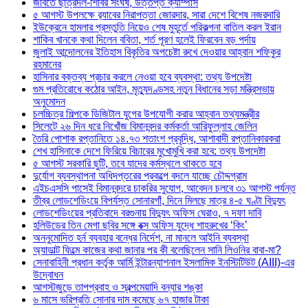
জবিতে ছাত্রদল-শিবির সংঘর্ষ, উত্তপ্ত ক্যাম্পাস
৫ আগস্ট উপলক্ষে র‌্যাবের নিরাপত্তা জোরদার, সারা দেশে বিশেষ নজরদারি
ইউক্রেনে হামলার প্রস্তুতি নিয়েও শেষ মুহূর্তে পরিকল্পনা বাতিল করল ইরান
শাকিব খানকে কথা দিলেন ববিতা, শর্ত পূরণ হলেই ফিরবেন বড় পর্দায়
জুলাই আন্দোলনের ইতিহাস বিকৃতির অপচেষ্টা রুখে দেওয়ার আহ্বান শফিকুর
রহমানের
হাসিনার বক্তব্য প্রচার করলে নেওয়া হবে ব্যবস্থা: তথ্য উপদেষ্টা
গুম প্রতিরোধে কঠোর আইন, মৃত্যুদণ্ডসহ নতুন বিধানের সড়া মন্ত্রিসভায়
অনুমোদন
চলচ্চিত্র শিল্পকে ডিজিটাল যুগের উপযোগী করার আহ্বান তথ্যমন্ত্রীর
সিলেটে ২৬ দিন ধরে নিখোঁজ বিমানবন্দর কর্মকর্তা আরিফুল্লাহ জেলিন
তৈরি পোশাক রপ্তানিতে ১৪.৭৩ শতাংশ প্রবৃদ্ধি, আশাবাদী রপ্তানিকারকরা
শেখ হাসিনাকে দেশে ফিরিয়ে বিচারের মুখোমুখি করা হবে: তথ্য উপদেষ্টা
৫ আগস্ট সরকারি ছুটি, তবে যাদের কর্মস্থলে থাকতে হবে
দুর্যোগ ব্যবস্থাপনা অধিদপ্তরের প্রকল্পে বদলে যাচ্ছে চৌদ্দগ্রাম
এইচএসসি পাসেই বিমানবন্দরে চাকরির সুযোগ, আবেদন চলবে ৩১ আগস্ট পর্যন্ত
তীব্র লোডশেডিংয়ে বিপর্যস্ত সোনারগাঁ, দিনে মিলছে মাত্র ৪-৫ ঘণ্টা বিদ্যুৎ
লোডশেডিংয়ের প্রতিবাদে বরগুনায় বিদ্যুৎ অফিস ঘেরাও, ৭ দফা দাবি
হলিউডের তিন মেগা ছবির সঙ্গে বক্স অফিস যুদ্ধে শাহরুখের ‘কিং’
অননুমোদিত হর্ন ব্যবহার বন্ধের নির্দেশ, না মানলে আইনি ব্যবস্থা
অ্যাডাল্ট ফিল্মে কাজের কথা জানার পর কী বলেছিলেন সানি লিওনির বাবা-মা?
সেনাবাহিনী প্রধান কর্তৃক আর্মি ইন্টারন্যাশনাল ইসলামিক ইনস্টিটিউট (AIII)-এর
উদ্বোধন
আগস্টজুড়ে তাপপ্রবাহ ও স্বল্পমেয়াদি বন্যার শঙ্কা
৬ মাসে ভরিপ্রতি সোনার দাম কমেছে ৬৭ হাজার টাকা