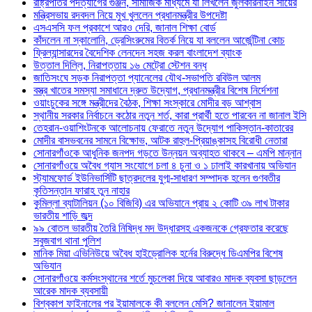
রাষ্ট্রপতির পদত্যাগের গুঞ্জন, সামাজিক মাধ্যমে যা লিখলেন জুলকারনাইন সায়ের
মন্ত্রিসভায় রদবদল নিয়ে মুখ খুললেন প্রধানমন্ত্রীর উপদেষ্টা
এসএসসি ফল প্রকাশে আরও দেরি, জানাল শিক্ষা বোর্ড
কাঁদলেন না স্কালোনি, ড্রেসিংরুমের বিতর্ক নিয়ে যা বললেন আর্জেন্টিনা কোচ
ফ্রিল্যান্সারদের বৈদেশিক লেনদেন সহজ করল বাংলাদেশ ব্যাংক
উত্তাল দিল্লি, নিরাপত্তায় ১৬ মেট্রো স্টেশন বন্ধ
জাতিসংঘে সড়ক নিরাপত্তা প্যানেলের যৌথ-সভাপতি রবিউল আলম
বস্ত্র খাতের সমস্যা সমাধানে দ্রুত উদ্যোগ, প্রধানমন্ত্রীর বিশেষ নির্দেশনা
ওয়াংচুকের সঙ্গে মন্ত্রীদের বৈঠক, শিক্ষা সংস্কারে মোদীর বড় আশ্বাস
স্থানীয় সরকার নির্বাচনে কঠোর নতুন শর্ত, কারা প্রার্থী হতে পারবেন না জানাল ইসি
তেহরান-ওয়াশিংটনকে আলোচনায় ফেরাতে নতুন উদ্যোগ পাকিস্তান-কাতারের
মোদীর বাসভবনের সামনে বিক্ষোভ, আটক রাহুল-প্রিয়াঙ্কাসহ বিরোধী নেতারা
সোনারগাঁওকে আধুনিক জনপদ গড়তে উন্নয়ন অব্যাহত থাকবে – এমপি মান্নান
সোনারগাঁওয়ে অবৈধ গ্যাস সংযোগে চলা ৪ চুনা ও ১ ঢালাই কারখানায় অভিযান
স্ট্যামফোর্ড ইউনিভার্সিটি ছাত্রদলের যুগ্ম-সাধারণ সম্পাদক হলেন গুণবতীর
কৃতিসন্তান ফারাহ তুন নাহার
কুমিল্লা ব্যাটালিয়ন (১০ বিজিবি) এর অভিযানে প্রায় ২ কোটি ৩৯ লাখ টাকার
ভারতীয় শাড়ি জব্দ
৯৯ বোতল ভারতীয় তৈরি নিষিদ্ধ মদ উদ্ধারসহ একজনকে গ্রেফতার করেছে
সবুজবাগ থানা পুলিশ
মানিক মিয়া এভিনিউয়ে অবৈধ হাইড্রোলিক হর্নের বিরুদ্ধে ডিএমপির বিশেষ
অভিযান
সোনারগাঁওয়ে কর্মসংস্থানের শর্তে মুচলেকা দিয়ে আবারও মাদক ব্যবসা ছাড়লেন
আরেক মাদক ব্যবসায়ী
বিশ্বকাপ ফাইনালের পর ইয়ামালকে কী বললেন মেসি? জানালেন ইয়ামাল