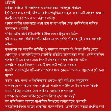
প্রতিমন্ত্রী
জামিনে বেরিয়ে স্ত্রী-সন্তানসহ ৬ জনকে হত্যা, অভিযুক্ত পলাতক
ইন্টার্নদের হাত ধরেই চিকিৎসায় বিদেশমুখিতা বন্ধ হবে: প্রধানমন্ত্রী তারেক রহমান
গজারিয়ায় যাত্রা শুরু করল ‘ন্যাচার লাউঞ্জ’
পানাম নগরীর প্রবেশদ্বারে ধ্বংস হয়ে যাওয়া প্রাচীন সেতু পুননির্মাণের দাবিতে
মানববন্ধন ও র‌্যালী
বাণিজ্যমন্ত্রীর সাথে ইউরোপীয় ইউনিয়নের রাষ্ট্রদূত এর বৈঠক
চৌদ্দগ্রামে র‌্যাব-বিজিবির যৌথ অভিযানে ৭০ কেজি গাঁজাসহ দুই মাদক কারবারি
আটক
সুন্দরবনে বড় জাহাঙ্গীর বাহিনীর ৩ সদস্যের আত্মসমর্পণ, উদ্ধার জিম্মি জেলে
ধোঁকামুক্ত ও জবাবদিহিমূলক রাজনীতি প্রতিষ্ঠাই জামায়াতের লক্ষ্য : সেলিম উদ্দিন
যশোরগামী ১৪ হাজার ৫০০ পিস ইয়াবাসহ ৪ মাদক কারবারি আটক
আগামী ৫ বছরে বিদেশে ১ কোটি দক্ষ কর্মী পাঠাবে সরকার
মাননীয় প্রধানমন্ত্রীর প্রতিরক্ষা উপদেষ্টার সঙ্গে নেদারল্যান্ডসের রাষ্ট্রদূতের সৌজন্য
সাক্ষাৎ
সড়ক, রেল, বন্দর ও বিশ্ববিদ্যালয় প্রকল্পে ভূমি অধিগ্রহণ অনুমোদন
বান্দরবানে বন্যার্তদের খাদ্য সহায়তা, শতাধিক পর্যটককে উদ্ধার করল বিজিবি
বন্যায় বিচ্ছিন্ন সাজেক, ত্রাণ কার্যক্রম জোরদার প্রশাসনের
শেয়ারবাজার কেলেঙ্কারির হোতাদের বিচার হবে: প্রধানমন্ত্রী
বার কাউন্সিলের আদলে সাংবাদিক নিবন্ধনের ব্যবস্থা হচ্ছে: তথ্যমন্ত্রী
আর্জেন্টিনা-মিশর ম্যাচের রেফারির পক্ষে কলিনা, ‘রেফারিদের সততা প্রশ্নবিদ্ধ করা