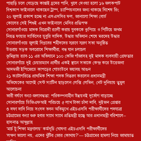
পাহাড়ি ঢলে বেড়েছে কাপ্তাই হ্রদের পানি, খুলে দেওয়া হলো ১৬ জলকপাট
বিশ্বকাপ ফাইনালে থাকছেন ট্রাম্প, চ্যাম্পিয়নদের জন্য থাকছে বিশেষ রিং
২০ জুলাই প্রকাশ হচ্ছে না এসএসসির ফল, জানালো শিক্ষা বোর্ড
কোলের সেই শিশুই এখন ফাইনালে মেসির প্রতিপক্ষ
সোনারগাঁওয়ে মাদক বিরোধী র‌্যালী করায় যুবককে কুপিয়ে ও পিটিয়ে জখম
নিহত ফায়ার সার্ভিসের ডুবুরি সাদিক, উদ্ধার অভিযান শেষে মরদেহ উদ্ধার
সোনারগাঁওয়ে জুলাই বিপ্লবের শহীদদের স্মরণে স্মরণ সভা অনুষ্ঠিত
উত্তরায় সড়ক অবরোধে শিক্ষার্থীরা, বন্ধ যান চলাচল
কুমিল্লায় র‍্যাব-১১ এর অভিযানে ১০০ কেজি গাঁজাসহ দুই মাদক ব্যবসায়ী গ্রেফতার
সোনারগাঁয়ে দুই চেয়ারম্যান প্রার্থীর একই স্থানে সভাকে কেন্দ্র করে উত্তেজনা
আদমজী ইপিজেডে কাপড়ের গোডাউনে ভয়াবহ আগুন
২১ ক্যাটাগরিতে প্রাথমিক শিক্ষা পদক বিতরণ করলেন প্রধানমন্ত্রী
অভিষেকের আগেই সেন্ট স্যাটিন ছাড়লেন লেক্সি লেভিন, নেট দুনিয়ায় তুমুল
আলোচনা
ভারী বর্ষণে বন্যা-জলাবদ্ধতা: পরিকল্পনাহীন উন্নয়নই দুর্ভোগ বাড়াচ্ছে
সোনারগাঁয়ে ডিজিএফআই পরিচয়ে ৫ লাখ টাকা চাঁদা দাবি, দুইজন গ্রেপ্তার
৩ দফা দাবি নিয়ে সংসদ ভবন অভিমুখে এইচএসসি পরীক্ষার্থীদের পদযাত্রা
চট্টগ্রামের বন্যা শুরু হবার সাথে সাথে প্রতিমন্ত্রী হজ্বে আর প্রধানমন্ত্রী বরিশালে–
হাসনাত আব্দুল্লাহ
‘মার্চ টু শিক্ষা মন্ত্রণালয়’ কর্মসূচি ঘোষণা এইচএসসি পরীক্ষার্থীদের
‘লক্ষণ ভালো নয়, এদের খুঁটির জোর কোথায়?’— চট্টগ্রামের হামলা নিয়ে জামায়াত