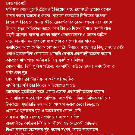
সেতু প্রতিমন্ত্রী
দালিয়ান থেকে বুলেট ট্রেনে বেইজিংয়ের পথে প্রধানমন্ত্রী তারেক রহমান
ঘানার রক্ষণে আটকে ইংল্যান্ড, বাড়লো নকআউট নিশ্চিতের অপেক্ষা
বিশ্বকাপ ইতিহাসে অনন্য কীর্তি, রেকর্ডের পর রেকর্ড গড়লেন রোনালদো
ইকরার মৃত্যু: অভিনেতা জাহের আলভীর ১০ দিনের রিমান্ড শুনানি আজ
মজুরি মামলায় নাভানা গ্রুপের ভাইস চেয়ারম্যানসহ ৪ জনের জামিন
নতুন মামলায় মমতাজ বেগমকে গ্রেফতার দেখানোর আবেদন
জন্মদিনের আগে মেসির আবেগঘন বার্তা: ‘ঈশ্বরের কাছে আর কিছু চাওয়ার নেই’
ওয়ার্ল্ড ইকোনমিক ফোরামের প্ল্যানারি সেশনে প্রধানমন্ত্রী তারেক রহমান
কাঁচপুরে মাস্ক পড়ে কার্যক্রম নিষিদ্ধ যুবলীগের মিছিল
সোনারগাঁয়ে ডিবি পুলিশ পরিচয়ে ব্যবসায়ীর বাড়িতে হামলা, নগদ টাকা ও
স্বর্ণলংকার লুট
সোনারগাঁয়ে ক্লাস্টার উন্নয়ন কর্মশালা অনুষ্ঠিত
এমপি পুত্র সজিবের বিরুদ্ধে অভিযোগের পাহাড়
আনোয়ার ইব্রাহিমের সঙ্গে একান্ত বৈঠকে প্রধানমন্ত্রী তারেক রহমান
ম্যাচ বাকি থাকতেই গ্রুপ চ্যাম্পিয়ন আর্জেন্টিনা, বিদায় নিশ্চিত জর্ডানের
ইসরায়েল যুদ্ধবিরতি ভঙ্গ করলে ‘যথাযথ জবাব’ দেবে হিজবুল্লাহ
এমবাপ্পে-হালান্ডের যুগেও আলোচনার কেন্দ্রে মেসি
সালমান শাহ’র মরদেহ উত্তোলনের আদেশ বাতিল
রাজধানীতে কার্যক্রম নিষিদ্ধ আ.লীগের ২৬ নেতাকর্মী গ্রেফতার
বিএম কলেজে ছাত্রদলের দুই পক্ষের সংঘর্ষ, আহত কয়েকজন