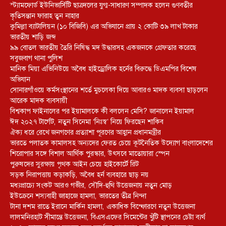
স্ট্যামফোর্ড ইউনিভার্সিটি ছাত্রদলের যুগ্ম-সাধারণ সম্পাদক হলেন গুণবতীর
কৃতিসন্তান ফারাহ তুন নাহার
কুমিল্লা ব্যাটালিয়ন (১০ বিজিবি) এর অভিযানে প্রায় ২ কোটি ৩৯ লাখ টাকার
ভারতীয় শাড়ি জব্দ
৯৯ বোতল ভারতীয় তৈরি নিষিদ্ধ মদ উদ্ধারসহ একজনকে গ্রেফতার করেছে
সবুজবাগ থানা পুলিশ
মানিক মিয়া এভিনিউয়ে অবৈধ হাইড্রোলিক হর্নের বিরুদ্ধে ডিএমপির বিশেষ
অভিযান
সোনারগাঁওয়ে কর্মসংস্থানের শর্তে মুচলেকা দিয়ে আবারও মাদক ব্যবসা ছাড়লেন
আরেক মাদক ব্যবসায়ী
বিশ্বকাপ ফাইনালের পর ইয়ামালকে কী বললেন মেসি? জানালেন ইয়ামাল
ঈদ ২০২৭ টার্গেট, নতুন সিনেমা ‘নিঃস্ব’ নিয়ে ফিরছেন শাকিব
ঐক্য ধরে রেখে জনগণের প্রত্যাশা পূরণের আহ্বান প্রধানমন্ত্রীর
ভারতে পলাতক কামালসহ অন্যদের ফেরত চেয়ে কূটনৈতিক উদ্যোগ বাংলাদেশের
শিরোপার সঙ্গে বিশাল আর্থিক পুরস্কার, উৎসবে মাতোয়ারা স্পেন
পুরুষদের সুরক্ষায় পৃথক আইন চেয়ে হাইকোর্টে রিট
সড়ক নিরাপত্তায় কড়াকড়ি, অবৈধ হর্ন ব্যবহারে ছাড় নয়
মধ্যপ্রাচ্যে সংকট আরও গভীর, সৌদি-হুথি উত্তেজনায় নতুন মোড়
ইউক্রেনে শস্যবাহী জাহাজে হামলা, ভারতের তীব্র নিন্দা
টানা দশম রাতে ইরানে মার্কিন হামলা, একাধিক বিস্ফোরণে নতুন উত্তেজনা
লালমনিরহাট সীমান্তে উত্তেজনা, বিএসএফের সিমেন্টের খুঁটি স্থাপনের চেষ্টা ব্যর্থ