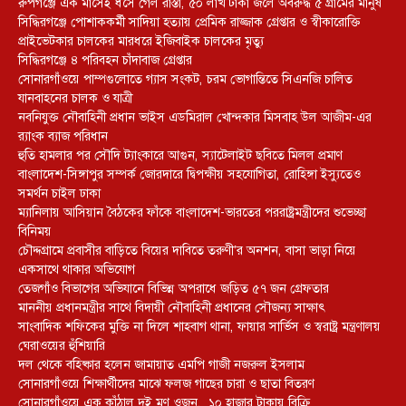
রুপগঞ্জে এক মাসেই ধসে গেল রাস্তা, ৫০ লাখ টাকা জলে অবরুদ্ধ ৫ গ্রামের মানুষ
সিদ্ধিরগঞ্জে পোশাককর্মী সাদিয়া হত্যায় প্রেমিক রাজ্জাক গ্রেপ্তার ও স্বীকারোক্তি
প্রাইভেটকার চালকের মারধরে ইজিবাইক চালকের মৃত্যু
সিদ্ধিরগঞ্জে ৪ পরিবহন চাঁদাবাজ গ্রেপ্তার
সোনারগাঁওয়ে পাম্পগুলোতে গ্যাস সংকট, চরম ভোগান্তিতে সিএনজি চালিত
যানবাহনের চালক ও যাত্রী
নবনিযুক্ত নৌবাহিনী প্রধান ভাইস এডমিরাল খোন্দকার মিসবাহ উল আজীম-এর
র‍্যাংক ব্যাজ পরিধান
হুতি হামলার পর সৌদি ট্যাংকারে আগুন, স্যাটেলাইট ছবিতে মিলল প্রমাণ
বাংলাদেশ-সিঙ্গাপুর সম্পর্ক জোরদারে দ্বিপক্ষীয় সহযোগিতা, রোহিঙ্গা ইস্যুতেও
সমর্থন চাইল ঢাকা
ম্যানিলায় আসিয়ান বৈঠকের ফাঁকে বাংলাদেশ-ভারতের পররাষ্ট্রমন্ত্রীদের শুভেচ্ছা
বিনিময়
চৌদ্দগ্রামে প্রবাসীর বাড়িতে বিয়ের দাবিতে তরুণী’র অনশন, বাসা ভাড়া নিয়ে
একসাথে থাকার অভিযোগ
তেজগাঁও বিভাগের অভিযানে বিভিন্ন অপরাধে জড়িত ৫৭ জন গ্রেফতার
মাননীয় প্রধানমন্ত্রীর সাথে বিদায়ী নৌবাহিনী প্রধানের সৌজন্য সাক্ষাৎ
সাংবাদিক শফিকের মুক্তি না দিলে শাহবাগ থানা, ফায়ার সার্ভিস ও স্বরাষ্ট্র মন্ত্রণালয়
ঘেরাওয়ের হুঁশিয়ারি
দল থেকে বহিষ্কার হলেন জামায়াত এমপি গাজী নজরুল ইসলাম
সোনারগাঁওয়ে শিক্ষার্থীদের মাঝে ফলজ গাছের চারা ও ছাতা বিতরণ ​
সোনারগাঁওয়ে এক কাঁঠাল দুই মণ ওজন, ১০ হাজার টাকায় বিক্রি