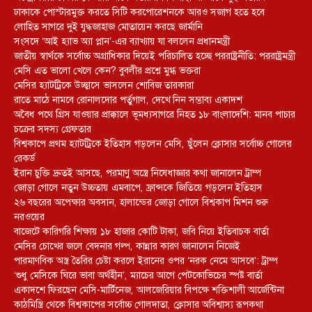
ঢাকাকে পোস্টারমুক্ত করতে সিটি করপোরেশনকে আরও সজাগ হতে হবে
লোহিত সাগরে দুই যুদ্ধজাহাজ মোতায়েন করছে জার্মানি
সংসদে ‘আই হ্যাভ অ্যা প্লান’-এর ব্যাখ্যায় যা বললেন প্রধানমন্ত্রী
জাতীয় স্বার্থকে সর্বোচ্চ অগ্রাধিকার দিয়েই পরিচালিত হচ্ছে পররাষ্ট্রনীতি: পররাষ্ট্রমন্ত্রী
মেসি এত ভালো খেলে কেন? বুবলীর প্রশ্নে মুগ্ধ ভক্তরা
মেসির হ্যাটট্রিকে উচ্ছ্বাসে ভাসলেন শোবিজ তারকারা
রাতে মাঠে নামবে রোনালদোর পর্তুগাল, দেখে নিন সম্ভাব্য একাদশ
‎অবৈধ পথে গ্রিস যাওয়ার প্রাক্কালে ভূমধ্যসাগরে নিহত ১৮ বাংলাদেশি: মানব পাচার
চক্রের সদস্য গ্রেফতার
বিশ্বকাপে প্রথম হ্যাটট্রিকে ইতিহাস গড়লেন মেসি, ছুঁলেন ক্লোসার সর্বোচ্চ গোলের
রেকর্ড
ইরান চুক্তি দ্রুতই আসছে, পরমাণু অস্ত্রে নিষেধাজ্ঞার কথা জানালেন ট্রাম্প
জোড়া গোলে নতুন উচ্চতায় এমবাপে, ফ্রান্সকে জিতিয়ে গড়লেন ইতিহাস
২৬ বছরের অপেক্ষার অবসান, হালান্ডের জোড়া গোলে বিশ্বকাপ মিশন শুরু
নরওয়ের
বাজেটে কারিগরি শিক্ষায় ১৮ হাজার কোটি টাকা, জবি নিয়ে ইতিবাচক বার্তা
মেসির চোখের জলে বেদনার গল্প, কান্নার কারণ জানালেন নিজেই
পারমাণবিক অস্ত্র তৈরির চেষ্টা করলে ইরানের ওপর ‘নরক নেমে আসবে’: ট্রাম্প
‘শুধু মেসিকে ঘিরে ভাবা অর্থহীন’, ম্যাচের আগে পেটকোভিচের স্পষ্ট বার্তা
একাদশে ফিরছেন মেসি-মার্টিনেজ, আলজেরিয়ার বিপক্ষে শক্তিশালী আর্জেন্টিনা
কাঠমিস্ত্রি থেকে বিশ্বকাপের সর্বোচ্চ গোলদাতা, ক্লোসার অবিশ্বাস্য রূপকথা