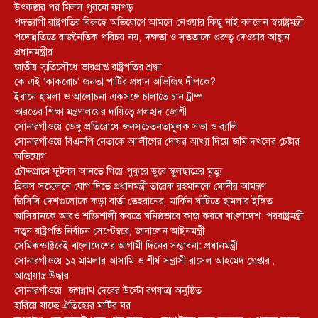
উৎকণ্ঠার পর মিলল পুরনো কাপড়
পদত্যাগী রাষ্ট্রপতির বিরুদ্ধে অভিযোগে আমলে নেওয়ার কিছু নাই বললেন স্বরাষ্ট্রমন্ত্রী
পদোন্নতিতে রাজনৈতিক পরিচয় নয়, দক্ষতা ও সততাকে গুরুত্ব দেওয়ার আহ্বান
প্রধানমন্ত্রীর
জাতীয় স্মৃতিসৌধে ভারপ্রাপ্ত রাষ্ট্রপতির শ্রদ্ধা
কে এই ‘কাকরোচ’ জনতা পার্টির প্রধান অভিজিৎ দীপকে?
ইরানে হামলা ও আলোচনা একসঙ্গে চালাতে চান ট্রাম্প
ভারতের শিক্ষা মন্ত্রণালয়ের দায়িত্বে প্রলহাদ জোশী
সোনারগাঁওয়ে ডেঙ্গু প্রতিরোধে জনসচেতনতামূলক সভা ও র‍্যালি
সোনারগাঁওয়ে বিএনপি নেতাকে আ’লীগের দোষর আখ্যা দিয়ে জমি দখলের চেষ্টার
অভিযোগ
চৌদ্দগ্রামে ফুটবল আনতে গিয়ে পুকুরে ডুবে স্কুলছাত্রের মৃত্যু
ব্রিকস সম্মেলনে যোগ দিতে প্রধানমন্ত্রী তারেক রহমানকে মোদীর আমন্ত্রণ
জিসিসি দেশগুলোকে কড়া বার্তা তেহরানের, মার্কিন ঘাঁটিতে হামলার ইঙ্গিত
আসিয়ানকে আরও শক্তিশালী করতে ঘনিষ্ঠভাবে কাজ করবে বাংলাদেশ: পররাষ্ট্রমন্ত্রী
নতুন রাষ্ট্রপতি নির্বাচন সেপ্টেম্বরে, জানালেন আইনমন্ত্রী
সেমিকন্ডাক্টরেই বাংলাদেশের আগামী দিনের সম্ভাবনা: প্রধানমন্ত্রী
সোনারগাঁওয়ে ১২ মামলার আসামি ও শীর্ষ সন্ত্রাসী রাসেল আহমেদ গ্রেপ্তার ,
আগ্নেয়াস্ত্র উদ্ধার
সোনারগাঁওয়ে জগন্নাথ দেবের উল্টো রথযাত্রা অনুষ্ঠিত
হারিয়ে যাচ্ছে ঐতিহ্যের মাটির ঘর