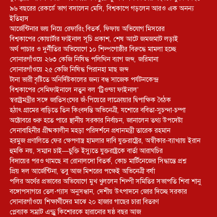
৯৬ বছরের রেকর্ডে ভাগ বসালেন মেসি, বিশ্বকাপে গড়লেন আরও এক অনন্য
ইতিহাস
আর্জেন্টিনার জয় নিয়ে রেফারিং বিতর্ক, ফিফায় অভিযোগ মিসরের
বিশ্বকাপের কোয়ার্টার ফাইনাল সূচি প্রকাশ, শেষ আটে জমজমাট লড়াই
অর্থ পাচার ও দুর্নীতির অভিযোগে ১০ শিল্পগোষ্ঠীর বিরুদ্ধে মামলা হচ্ছে
সোনারগাঁওয়ে ২৬৩ কেজি নিষিদ্ধ পলিথিন ব্যাগ জব্দ, জরিমানা
সোনারগাঁওয়ে ২৫ কেজি নিষিদ্ধ পিরানহা মাছ জব্দ
টানা ভারী বৃষ্টিতে অনির্দিষ্টকালের জন্য বন্ধ সাজেক পর্যটনকেন্দ্র
বিশ্বকাপের সেমিফাইনালে নতুন বল ‘ট্রিওন্ডা ফাইনাল’
স্বরাষ্ট্রমন্ত্রীর সঙ্গে জাতিসংঘের জঁ-পিয়েরে লাক্রোয়ার দ্বিপাক্ষিক বৈঠক
হঠাৎ গ্রামের বাড়িতে তিন কিংবদন্তি অভিনেত্রী, যশোরে ববিতা-সুচন্দা-চম্পা
অক্টোবরে শুরু হতে পারে স্থানীয় সরকার নির্বাচন, জানালেন তথ্য উপদেষ্টা
সেনাবাহিনীর গ্রীষ্মকালীন মহড়া পরিদর্শনে প্রধানমন্ত্রী তারেক রহমান
হরমুজ প্রণালিতে ফের ক্ষেপণাস্ত্র হামলার দাবি যুক্তরাষ্ট্রের, অস্বীকার-ব্যাখ্যায় ইরান
হুমকি নয়, সম্মান চাই—চুক্তি ইস্যুতে যুক্তরাষ্ট্রকে বার্তা আরাঘচির
বিদায়ের পরও থামছে না রোনালদো বিতর্ক, কোচ মার্টিনেজের সিদ্ধান্তে প্রশ্ন
প্রিয় দল আর্জেন্টিনা, তবু আজ মিশরের পক্ষেই অভিনেত্রী বর্ষা
পলির অর্থের প্রভাবের অভিযোগে মুখ খুললেন শিল্পী সমিতির সভাপতি শিবা শানু
বঙ্গোপসাগরে তেল-গ্যাস অনুসন্ধান, দেশীয় উৎপাদনে জোর দিচ্ছে সরকার
সোনারগাঁওয়ে শিক্ষার্থীদের মাঝে ২০ হাজার গাছের চারা বিতরণ
প্লেব্যাক সম্রাট এন্ড্রু কিশোরকে হারানোর ষষ্ঠ বছর আজ