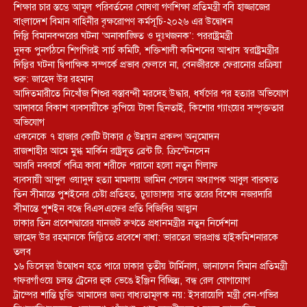
শিক্ষার চার স্তম্ভে আমূল পরিবর্তনের ঘোষণা গণশিক্ষা প্রতিমন্ত্রী ববি হাজ্জাজের
বাংলাদেশ বিমান বাহিনীর বৃক্ষরোপণ কর্মসূচি-২০২৬ এর উদ্বোধন
দিল্লি বিমানবন্দরের ঘটনা ‘অনাকাঙ্ক্ষিত ও দুঃখজনক’: পররাষ্ট্রমন্ত্রী
দুদক পুনর্গঠনে শিগগিরই সার্চ কমিটি, শক্তিশালী কমিশনের আশ্বাস স্বরাষ্ট্রমন্ত্রীর
দিল্লির ঘটনা দ্বিপাক্ষিক সম্পর্কে প্রভাব ফেলবে না, বেনজীরকে ফেরানোর প্রক্রিয়া
শুরু: জাহেদ উর রহমান
আদিতমারীতে নিখোঁজ শিশুর বস্তাবন্দী মরদেহ উদ্ধার, ধর্ষণের পর হত্যার অভিযোগ
আদাবরে বিকাশ ব্যবসায়ীকে কুপিয়ে টাকা ছিনতাই, কিশোর গ্যাংয়ের সম্পৃক্ততার
অভিযোগ
একনেকে ৭ হাজার কোটি টাকার ৫ উন্নয়ন প্রকল্প অনুমোদন
রাজশাহীর আমে মুগ্ধ মার্কিন রাষ্ট্রদূত ব্রেন্ট টি. ক্রিস্টেনসেন
আরবি নববর্ষে পবিত্র কাবা শরীফে পরানো হলো নতুন গিলাফ
ব্যবসায়ী আব্দুল ওয়াদুদ হত্যা মামলায় জামিন পেলেন অধ্যাপক আবুল বারকাত
তিন সীমান্তে পুশইনের চেষ্টা প্রতিহত, চুয়াডাঙ্গায় সাত স্তরের বিশেষ নজরদারি
সীমান্তে পুশইন বন্ধে বিএসএফের প্রতি বিজিবির আহ্বান
ঢাকার তিন প্রবেশদ্বারের যানজট রুখতে প্রধানমন্ত্রীর নতুন নির্দেশনা
জাহেদ উর রহমানকে দিল্লিতে প্রবেশে বাধা: ভারতের ভারপ্রাপ্ত হাইকমিশনারকে
তলব
১৬ ডিসেম্বর উদ্বোধন হতে পারে ঢাকার তৃতীয় টার্মিনাল, জানালেন বিমান প্রতিমন্ত্রী
গফরগাঁওয়ে চলন্ত ট্রেনের হুক ভেঙে ইঞ্জিন বিচ্ছিন্ন, বন্ধ রেল যোগাযোগ
ট্রাম্পের শান্তি চুক্তি আমাদের জন্য বাধ্যতামূলক নয়: ইসরায়েলি মন্ত্রী বেন-গভির