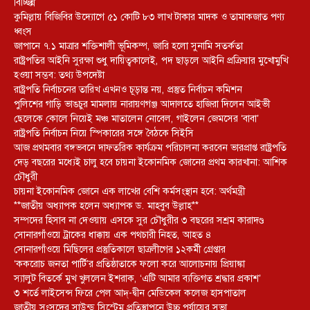
বিচ্ছিন্ন
কুমিল্লায় বিজিবির উদ্যোগে ৫১ কোটি ৮৩ লাখ টাকার মাদক ও তামাকজাত পণ্য
ধ্বংস
জাপানে ৭.১ মাত্রার শক্তিশালী ভূমিকম্প, জারি হলো সুনামি সতর্কতা
রাষ্ট্রপতির আইনি সুরক্ষা শুধু দায়িত্বকালেই, পদ ছাড়লে আইনি প্রক্রিয়ার মুখোমুখি
হওয়া সম্ভব: তথ্য উপদেষ্টা
রাষ্ট্রপতি নির্বাচনের তারিখ এখনও চূড়ান্ত নয়, প্রস্তুত নির্বাচন কমিশন
পুলিশের গাড়ি ভাঙচুর মামলায় নারায়ণগঞ্জ আদালতে হাজিরা দিলেন আইভী
ছেলেকে কোলে নিয়েই মঞ্চ মাতালেন নোবেল, গাইলেন জেমসের ‘বাবা’
রাষ্ট্রপতি নির্বাচন নিয়ে স্পিকারের সঙ্গে বৈঠকে সিইসি
আজ প্রথমবার বঙ্গভবনে দাফতরিক কার্যক্রম পরিচালনা করবেন ভারপ্রাপ্ত রাষ্ট্রপতি
দেড় বছরের মধ্যেই চালু হবে চায়না ইকোনমিক জোনের প্রথম কারখানা: আশিক
চৌধুরী
চায়না ইকোনমিক জোনে এক লাখের বেশি কর্মসংস্থান হবে: অর্থমন্ত্রী
**জাতীয় অধ্যাপক হলেন অধ্যাপক ড. মাহবুব উল্লাহ**
সম্পদের হিসাব না দেওয়ায় এসকে সুর চৌধুরীর ৩ বছরের সশ্রম কারাদণ্ড
সোনারগাঁওয়ে ট্রাকের ধাক্কায় এক পথচারী নিহত, আহত ৪
সোনারগাঁওয়ে মিছিলের প্রস্তুতিকালে ছাত্রলীগের ১২কর্মী গ্রেপ্তার
‘ককরোচ জনতা পার্টি’র প্রতিষ্ঠাতাকে ফলো করে আলোচনায় প্রিয়াঙ্কা
স্যালুট বিতর্কে মুখ খুললেন ইশরাক, ‘এটি আমার ব্যক্তিগত শ্রদ্ধার প্রকাশ’
৩ শর্তে লাইসেন্স ফিরে পেল আদ্-দ্বীন মেডিকেল কলেজ হাসপাতাল
জাতীয় সংসদের সাউন্ড সিস্টেম প্রতিস্থাপনে উচ্চ পর্যায়ের সভা