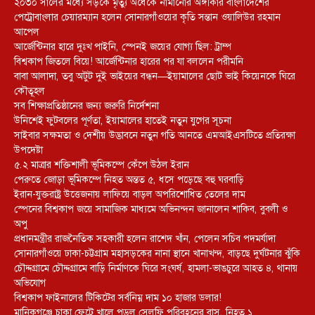
২০৩০ সালের মধ্যে সড়কে মৃত্যু অর্ধেকে নামানোর অঙ্গীকার বাংলাদেশের
পেট্রোবাংলার চেয়ারম্যান হলেন সোনারগাঁওয়ের কৃতি সন্তান ওয়ালিউর রহমান
আপেল
আর্জেন্টিনার হারে দুঃখ পাইনি, স্পেনই জয়ের যোগ্য ছিল: ট্রাম্প
বিশ্বকাপ জিতলে বিয়ে! আর্জেন্টিনার হারের পর যা বললেন পরীমনি
বাবা আলাদা, তবু অটুট দুই ভাইয়ের বন্ধন—ইয়ামালের ছোট ভাই কিয়েনকে ঘিরে
কৌতূহল
সব শিক্ষাপ্রতিষ্ঠানের জন্য জরুরি নির্দেশনা
উনিশেই ফুটবলের পূর্ণতা, ইয়ামালের হাতেই নতুন যুগের সূচনা
সাইবার সক্ষমতা ও দেশীয় উদ্ভাবনে নতুন গতি আনতে এমআইএসটিতে প্রতিরক্ষা
উপদেষ্টা
৫.২ মাত্রার শক্তিশালী ভূমিকম্পে কেঁপে উঠল ইরান
পেরুতে জোড়া ভূমিকম্পে নিহত অন্তত ৫, ধসে পড়েছে বহু ঘরবাড়ি
ইরান-যুক্তরাষ্ট্র উত্তেজনায় লাফিয়ে বাড়ল অপরিশোধিত তেলের দাম
স্পেনের বিশ্বকাপ জয়ে সামাজিক মাধ্যমে অভিনন্দন জানালেন শাকিব, বুবলী ও
অপু
প্রধানমন্ত্রীর রাজনৈতিক সহকারী হলেন রাশেদ খাঁন, পেলেন সচিব পদমর্যাদা
সোনারগাঁওয়ে ঢাকা-চট্টগ্রাম মহাসড়কের নানা স্থানে খানাখন্দ, বাড়ছে দুর্ঘটনার ঝুঁকি
চৌদ্দগ্রামে চৌদ্দগ্রামে বাড়ি নির্মাণকে ঘিরে সংঘর্ষ, হামলা-ভাঙচুরে আহত ৪, থানায়
অভিযোগ
বিশ্বকাপ ফাইনালের টিকিটের সর্বনিম্ন দাম ১০ হাজার ডলার!
মানিকগঞ্জে চাকা ফেটে খালে পড়ল সেলফি পরিবহনের বাস, নিহত ১