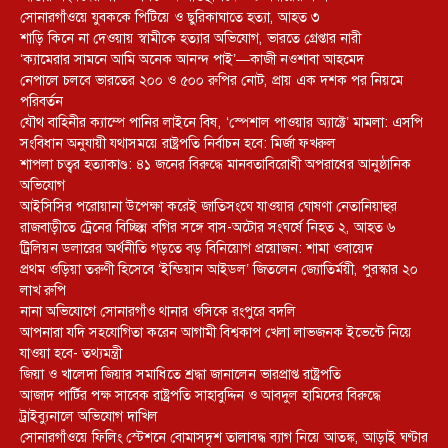
সোনারগাঁওয়ে যুবককে পিটিয়ে ও ছুরিকাঘাতে হত্যা, আহত ৩
শাড়ি কিনে না দেওয়ায় স্বামীকে হত্যার অভিযোগ, ভারতে গ্রেপ্তার নারী
‘ক্যামেরার সামনে আমি অনেক আনন্দ পাই’—কাজী নওশাবা আহমেদ
নেপালে চলবে ভারতের ২০০ ও ৫০০ রুপির নোট, প্রায় এক দশক পর নিয়মে
পরিবর্তন
যৌথ বাহিনীর ক্যাম্পে পানির লাইনে বিষ, ‘স্পেশাল পাওয়ার অ্যাক্টে’ মামলা: এসপি
সংবিধান অনুযায়ী যথাসময়ে রাষ্ট্রপতি নির্বাচন হবে: মির্জা ফখরুল
শাপলা চত্বর হত্যাকাণ্ড: ৪১ জনের বিরুদ্ধে মানবতাবিরোধী অপরাধের আনুষ্ঠানিক
অভিযোগ
আইসিসির পরোয়ানা উপেক্ষা করেই জাতিসংঘে যাওয়ার ঘোষণা নেতানিয়াহুর
রাজবাড়ীতে ট্রেনের বিচ্ছিন্ন বগির সঙ্গে বাস-অটোর সংঘর্ষে নিহত ২, আহত ৬
ট্রিলিয়ন ডলারের অর্থনীতি গড়তে বড় বিনিয়োগ প্রয়োজন: শামা ওবায়েদ
প্রথম ওড়িয়া তরুণী হিসেবে ‘ইন্ডিয়ান আইডল’ জিতলেন জ্যোতির্ময়ী, পুরস্কার ২০
লাখ রুপি
নানা অভিযোগে সোনারগাঁও থানার ওসিকে রংপুরে বদলি
আপনারা যদি সহযোগিতা করেন আগামী বিশ্বকাপ খেলা লাভজনক ইভেন্টে নিয়ে
যাওয়া হবে- তথ্যমন্ত্রী
জিয়া ও খালেদা জিয়ার সমাধিতে শ্রদ্ধা জানালেন ভারপ্রাপ্ত রাষ্ট্রপতি
আজাদ পার্টির পক্ষ সাবেক রাষ্ট্রপতি সাহাবুদ্দিন ও আবদুল হামিদের বিরুদ্ধে
ট্রাইব্যুনালে অভিযোগ দাখিল
সোনারগাঁওয়ে ফিলিং স্টেশনে বোমাসদৃশ তালাবদ্ধ ব্যাগ নিয়ে আতঙ্ক, আড়াই ঘণ্টার