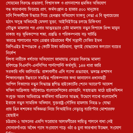
সোহমের বিরুদ্ধে প্রতারণা, বিশ্বাসভঙ্গ ও প্রাণনাশের হুমকির অভিযোগ
বন্ধ কারখানায় ফিরেছে প্রাণ, কর্মসংস্থান ৩ হাজার ৫০০ মানুষের
ঢাবি শিক্ষার্থীকে উদ্ধারে গিয়ে হেনস্তার অভিযোগ ডাকসু নেতা এ বি জুবায়েরের
হঠাৎ অসুস্থ অভিনেত্রী মেঘলা মুক্তা, আইসিইউতে চলছে চিকিৎসা
যৌতুক মামলার পর এবার আত্মহত্যার চেষ্টা মামলায় নতুন বিপাকে প্রিন্স মামুন
ঢাকায় বড় ভূমিকম্পের শঙ্কা, প্রস্তুতি ও পরিকল্পনায় বড় ঘাটতি
ভারতে পালানোর পথে গ্রেপ্তার চট্টগ্রামের শীর্ষ সন্ত্রাসী ডেভিড ইমন
জিপিএইচ ইস্পাতকে ৫ কোটি টাকা জরিমানা, জুলাই যোদ্ধাদের কল্যাণে ব্যয়ের
নির্দেশ
বিধবা নারীকে ধর্ষণের অভিযোগে জামায়াত নেতার বিরুদ্ধে মামলা
হবিগঞ্জে বিএনপি-এনসিপির পাল্টাপাল্টি কর্মসূচি, ১৪৪ ধারা জারি
সরকারি নথি জালিয়াতি: রাঙ্গাবালীর এসি ল্যান্ড প্রত্যাহার, তদন্তে প্রশাসন
শিক্ষাব্যবস্থার উন্নয়নে সমন্বিত পরিকল্পনার কথা জানালেন প্রধানমন্ত্রী
আপিল বিভাগের নতুন সিদ্ধান্তে স্থগিত হাইকোর্টের শ্যোন অ্যারেস্ট আদেশ
দক্ষিণ আফ্রিকায় অগ্নিকাণ্ডে বাংলাদেশিদের প্রাণহানি, সহায়তায় মাঠে হাইকমিশন
সংযুক্ত আরব আমিরাতে কর্মভিসা বাতিলের আতঙ্ক, উদ্বেগে লাখো বাংলাদেশি
ইরাকে নতুন সামরিক অভিযান, যুক্তরাষ্ট্র-সৌদির হামলায় নিহত ৮ যোদ্ধা
প্রায় তিন দশকের অভিজ্ঞতা নিয়ে সিআইডির নেতৃত্বে ব্যারিস্টার মোশাররফ
হোছাইন
চট্টগ্রাম-২ আসনের এমপি সরোয়ার আলমগীরের দায়িত্ব পালনে বাধা নেই
সোনারগাঁওয়ে অবৈধ গ্যাস সংযোগে গড়ে ওঠা ৩ চুনা কারখানা উচ্ছেদ, সংযোগ