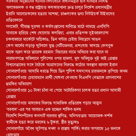
সরকারি অনুষ্ঠানের ব্যানার-বিলবোর্ডে প্রধানমন্ত্রীর ছবি ব্যবহার নিষিদ্ধ
অলাভজনক ও বন্ধ রাষ্ট্রায়ত্ত কলকারখানা দ্রুত চালুর নির্দেশ প্রধানমন্ত্রীর
ইরানি আলোচকদের হত্যার আশঙ্কা, চাঞ্চল্যকর তথ্য নিউইয়র্ক টাইমসের
প্রতিবেদনে
গণভোট, সীমান্ত সুরক্ষা ও কর্মসংস্থানের দাবিতে মাঠে নামছে এনসিপি
ঘানাকে হারিয়ে শেষ ষোলোয় কলম্বিয়া, এবার প্রতিপক্ষ সুইজারল্যান্ড
চকবাজারে মার্কেটে অগ্নিকাণ্ড, তিন ঘণ্টার চেষ্টায় নিয়ন্ত্রণে আগুন
কেপ ভার্দের লড়াকু ফুটবলে মুগ্ধ নেটিজেনরা, প্রশংসায় ভাসছে ফেসবুক
মাকে স্মরণ করে তারেক রহমান: বিচারের নামে অবিচার করা যাবে না
নারায়ণগঞ্জে অভিযানে পুলিশের ওপর হামলা, মূল অভিযুক্ত দুই ভাই গ্রেপ্তার
বিশ্বনেতাদের সঙ্গে বৈঠকে আগ্রাসনের বিরুদ্ধে কঠোর অবস্থান জানাল ইরান
সোনারগাঁওয়ে আসামি ধরতে গিয়ে তিন পুলিশ সদস্যসহ চারজনকে কুপিয়ে জখম
সোনারগাঁওয়ে চেয়ারম্যান প্রার্থী ঘোষনা দেওয়ায় বিএনপি নেতাকে প্রাণনাশের
হুমকির অভিযোগ
সোনারগাঁওয়ে ১০ টাকা চাঁদা না পেয়ে অটোরিকসা চালক হত্যা প্রধান আসামী
গ্রেপ্তার
সোনারগাঁওয়ে মাদকের বিরুদ্ধে সামাজিক প্রতিরোধ গড়ার আহ্বান
‘বরবাদ’-এর পর আবারও এক হচ্ছেন শাকিব-হৃদয়
বিদেশি শিল্পীদের কনসার্ট বারবার স্থগিত, অনিশ্চয়তায় আয়োজক-দর্শক
স্বামীকে হত্যা করে মরদেহ ৬ টুকরা, স্ত্রীর মৃত্যুদণ্ড
সোনারগাঁয়ে অবৈধ ফুটপাত দখল ও রাস্তায় পার্কিং করার অপরাধে ১৫ জনকে
গ্রেফতার