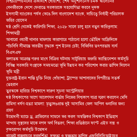
বিশ্বচ্যাম্পিয়নদের একাদশে ধোঁয়াশা, শেষ অনুশীলনেও চমক স্কালোনির
বেনজীরকে দেশে ফেরাতে সরকারকে সহযোগিতা করবে দুদক
ইসলামী ব্যাংকের পর্ষদ ভেঙে দিল বাংলাদেশ ব্যাংক, দায়িত্বে নির্বাহী পরিচালক
জহির হোসেন
ষষ্ঠ শ্রেণি থেকেই কারিগরি শিক্ষা, ২০২৮ সালে চালু হবে নতুন কারিকুলাম:
শিক্ষামন্ত্রী
আবারো ওয়ারী থানার মামলায় কারাগারে পাঠানো হলো তৌহিদ আফ্রিদিকে
পাঁচবিবি সীমান্তে ভারতীয় বৃদ্ধকে পুশ ইনের চেষ্টা, বিজিবির তৎপরতায় ব্যর্থ
বিএসএফ
জলাতঙ্ক আক্রান্ত গরুর মাংস বিক্রির ঘটনায় সাটুরিয়ায় জরুরি ভ্যাক্সিনেশন কর্মসূচি
বিভিন্ন সরকারি সংস্থাকে সময়মতো ভূমি উন্নয়ন কর পরিশোধ করার তাগিদ দিলেন
ভূমি মন্ত্রী
যুক্তরাষ্ট্র-ইরান শান্তি চুক্তি নিয়ে ধোঁয়াশা, ট্রাম্পের আশাবাদের বিপরীতে সতর্ক
তেহরান
তুরস্ককে হারিয়ে বিশ্বকাপে দারুণ সূচনা অস্ট্রেলিয়ার
ষষ্ঠ বিশ্বকাপের আগে আবেগঘন বার্তায় নিজের বিশ্বকাপ যাত্রা স্মরণ করলেন মেসি
রামিসা ধর্ষণ-হত্যা মামলা: মৃত্যুদণ্ডপ্রাপ্ত দুই আসামির জেল আপিল শুনানির জন্য
গ্রহণ
উদ্বোধনী ম্যাচে ড্র, ব্রাজিলের সামনে ভর করল অস্বস্তিকর বিশ্বকাপ ইতিহাস
মান্দায় দুস্থদের মাঝে নগদ অর্থ বিতরণ, শিক্ষা প্রতিষ্ঠানে ফাস্ট এইড বক্স ও
বৃক্ষরোপণ কর্মসূচি উদ্বোধন
বাজেট বাস্তবায়নে দূরদর্শিতা, দক্ষতা ও স্বচ্ছতার তাগিদ এফবিসিসিআইয়ের