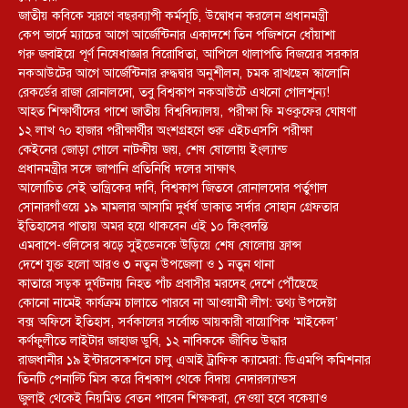
জাতীয় কবিকে স্মরণে বছরব্যাপী কর্মসূচি, উদ্বোধন করলেন প্রধানমন্ত্রী
কেপ ভার্দে ম্যাচের আগে আর্জেন্টিনার একাদশে তিন পজিশনে ধোঁয়াশা
গরু জবাইয়ে পূর্ণ নিষেধাজ্ঞার বিরোধিতা, আপিলে থালাপতি বিজয়ের সরকার
নকআউটের আগে আর্জেন্টিনার রুদ্ধদ্বার অনুশীলন, চমক রাখছেন স্কালোনি
রেকর্ডের রাজা রোনালদো, তবু বিশ্বকাপ নকআউটে এখনো গোলশূন্য!
আহত শিক্ষার্থীদের পাশে জাতীয় বিশ্ববিদ্যালয়, পরীক্ষা ফি মওকুফের ঘোষণা
১২ লাখ ৭০ হাজার পরীক্ষার্থীর অংশগ্রহণে শুরু এইচএসসি পরীক্ষা
কেইনের জোড়া গোলে নাটকীয় জয়, শেষ ষোলোয় ইংল্যান্ড
প্রধানমন্ত্রীর সঙ্গে জাপানি প্রতিনিধি দলের সাক্ষাৎ
আলোচিত সেই তান্ত্রিকের দাবি, বিশ্বকাপ জিতবে রোনালদোর পর্তুগাল
সোনারগাঁওয়ে ১৯ মামলার আসামি দুর্ধর্ষ ডাকাত সর্দার সোহান গ্রেফতার
ইতিহাসের পাতায় অমর হয়ে থাকবেন এই ১০ কিংবদন্তি
এমবাপে-ওলিসের ঝড়ে সুইডেনকে উড়িয়ে শেষ ষোলোয় ফ্রান্স
দেশে যুক্ত হলো আরও ৩ নতুন উপজেলা ও ১ নতুন থানা
কাতারে সড়ক দুর্ঘটনায় নিহত পাঁচ প্রবাসীর মরদেহ দেশে পৌঁছেছে
কোনো নামেই কার্যক্রম চালাতে পারবে না আওয়ামী লীগ: তথ্য উপদেষ্টা
বক্স অফিসে ইতিহাস, সর্বকালের সর্বোচ্চ আয়কারী বায়োপিক ‘মাইকেল’
কর্ণফুলীতে লাইটার জাহাজ ডুবি, ১২ নাবিককে জীবিত উদ্ধার
রাজধানীর ১৯ ইন্টারসেকশনে চালু এআই ট্রাফিক ক্যামেরা: ডিএমপি কমিশনার
তিনটি পেনাল্টি মিস করে বিশ্বকাপ থেকে বিদায় নেদারল্যান্ডস
জুলাই থেকেই নিয়মিত বেতন পাবেন শিক্ষকরা, দেওয়া হবে বকেয়াও