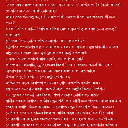
“সরকারের সমালোচনা করার এখনো সময় আসেনি”-জাতীয় পার্টির (কাজী জাফর)
প্রেসিডিয়াম সদস্য কাজী মোঃ নাহিদ
জামায়াতের গঠনতন্ত্র অনুযায়ী এমপি গাজী নজরুল ইসলামের ভবিষ্যৎ কী হতে
পারে?
বায়লা ফিউচার সামিটে বৈশ্বিক বাণিজ্য মেলার সুযোগ তুলে ধরল মেসে ফ্রাঙ্কফুর্ট
বাংলাদেশ
বৃষ্টিভেজা দিনে মেসির প্রতি ভালোবাসা জানালেন পরীমণি
রাষ্ট্রপতির পদত্যাগের গুঞ্জন, সামাজিক মাধ্যমে যা লিখলেন জুলকারনাইন সায়ের
মন্ত্রিসভায় রদবদল নিয়ে মুখ খুললেন প্রধানমন্ত্রীর উপদেষ্টা
এসএসসি ফল প্রকাশে আরও দেরি, জানাল শিক্ষা বোর্ড
কাঁদলেন না স্কালোনি, ড্রেসিংরুমের বিতর্ক নিয়ে যা বললেন আর্জেন্টিনা কোচ
ফ্রিল্যান্সারদের বৈদেশিক লেনদেন সহজ করল বাংলাদেশ ব্যাংক
উত্তাল দিল্লি, নিরাপত্তায় ১৬ মেট্রো স্টেশন বন্ধ
জাতিসংঘে সড়ক নিরাপত্তা প্যানেলের যৌথ-সভাপতি রবিউল আলম
বস্ত্র খাতের সমস্যা সমাধানে দ্রুত উদ্যোগ, প্রধানমন্ত্রীর বিশেষ নির্দেশনা
ওয়াংচুকের সঙ্গে মন্ত্রীদের বৈঠক, শিক্ষা সংস্কারে মোদীর বড় আশ্বাস
স্থানীয় সরকার নির্বাচনে কঠোর নতুন শর্ত, কারা প্রার্থী হতে পারবেন না জানাল ইসি
তেহরান-ওয়াশিংটনকে আলোচনায় ফেরাতে নতুন উদ্যোগ পাকিস্তান-কাতারের
মোদীর বাসভবনের সামনে বিক্ষোভ, আটক রাহুল-প্রিয়াঙ্কাসহ বিরোধী নেতারা
সোনারগাঁওকে আধুনিক জনপদ গড়তে উন্নয়ন অব্যাহত থাকবে – এমপি মান্নান
সোনারগাঁওয়ে অবৈধ গ্যাস সংযোগে চলা ৪ চুনা ও ১ ঢালাই কারখানায় অভিযান