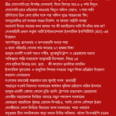
তীব্র লোডশেডিংয়ে বিপর্যস্ত সোনারগাঁ, দিনে মিলছে মাত্র ৪-৫ ঘণ্টা বিদ্যুৎ
লোডশেডিংয়ের প্রতিবাদে বরগুনায় বিদ্যুৎ অফিস ঘেরাও, ৭ দফা দাবি
হলিউডের তিন মেগা ছবির সঙ্গে বক্স অফিস যুদ্ধে শাহরুখের ‘কিং’
অননুমোদিত হর্ন ব্যবহার বন্ধের নির্দেশ, না মানলে আইনি ব্যবস্থা
অ্যাডাল্ট ফিল্মে কাজের কথা জানার পর কী বলেছিলেন সানি লিওনির বাবা-মা?
সেনাবাহিনী প্রধান কর্তৃক আর্মি ইন্টারন্যাশনাল ইসলামিক ইনস্টিটিউট (AIII)-এর
উদ্বোধন
আগস্টজুড়ে তাপপ্রবাহ ও স্বল্পমেয়াদি বন্যার শঙ্কা
৬ মাসে ভরিপ্রতি সোনার দাম কমেছে ৬৭ হাজার টাকা
হরমুজ প্রণালী সংকট আরও গভীর, মুখোমুখি ট্রাম্প ও তেহরানের বক্তব্য
পাকিস্তানে শান্তি সমাবেশে আত্মঘাতী বিস্ফোরণ, নিহত ১৩
শেখ হাসিনা ফিরতে চান, তবে… কী বললেন তসলিমা নাসরিন
ইসলামিক মূল্যবোধ ও আধুনিক শিক্ষার সমন্বয়ে নতুন শিক্ষা প্রতিষ্ঠান উদ্বোধন
করলেন সেনাপ্রধান
সংসদের মাধ্যমেই বাস্তবায়ন হবে জুলাই সনদ: তথ্যমন্ত্রী
পাহাড়ের সংকট নিরসনে সরকারের কার্যকর ভূমিকা চাইলেন নাহিদ ইসলাম
হরমুজ প্রণালী খোলার কোনো চুক্তি হয়নি: ট্রাম্পকে প্রত্যাখ্যান তেহরানের
বেনজীর আহমেদকে ফিরিয়ে আনতে নতুন পদক্ষেপ সরকারের
মোজতবা খামেনিকে খুঁজছে মোসাদ-সিআইএ, পাল্টা গোপন কৌশলে ইরান
বেনজীরকে দেশে ফিরিয়ে বিচারের আশা সরকারের: শামা ওবায়েদ
বসুন্ধরায় চীনা নাগরিকদের ভাড়া ভবনে ডিবির অভিযান, অবৈধ ভিওআইপি চক্রের