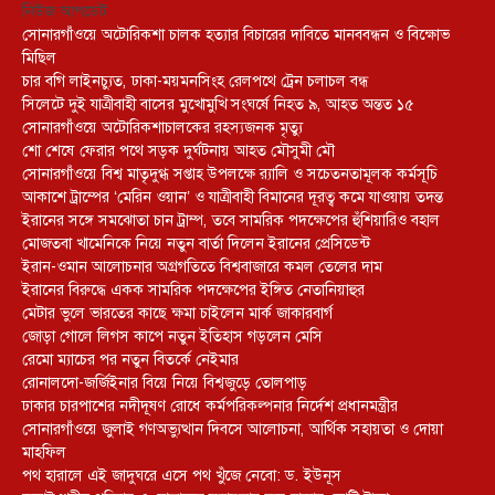
নিউজ আপডেট
সোনারগাঁওয়ে অটোরিকশা চালক হত্যার বিচারের দাবিতে মানববন্ধন ও বিক্ষোভ
মিছিল
চার বগি লাইনচ্যুত, ঢাকা-ময়মনসিংহ রেলপথে ট্রেন চলাচল বন্ধ
সিলেটে দুই যাত্রীবাহী বাসের মুখোমুখি সংঘর্ষে নিহত ৯, আহত অন্তত ১৫
সোনারগাঁওয়ে অটোরিকশাচালকের রহস্যজনক মৃত্যু
শো শেষে ফেরার পথে সড়ক দুর্ঘটনায় আহত মৌসুমী মৌ
সোনারগাঁওয়ে বিশ্ব মাতৃদুগ্ধ সপ্তাহ উপলক্ষে র‍্যালি ও সচেতনতামূলক কর্মসূচি
আকাশে ট্রাম্পের ‘মেরিন ওয়ান’ ও যাত্রীবাহী বিমানের দূরত্ব কমে যাওয়ায় তদন্ত
ইরানের সঙ্গে সমঝোতা চান ট্রাম্প, তবে সামরিক পদক্ষেপের হুঁশিয়ারিও বহাল
মোজতবা খামেনিকে নিয়ে নতুন বার্তা দিলেন ইরানের প্রেসিডেন্ট
ইরান-ওমান আলোচনার অগ্রগতিতে বিশ্ববাজারে কমল তেলের দাম
ইরানের বিরুদ্ধে একক সামরিক পদক্ষেপের ইঙ্গিত নেতানিয়াহুর
মেটার ভুলে ভারতের কাছে ক্ষমা চাইলেন মার্ক জাকারবার্গ
জোড়া গোলে লিগস কাপে নতুন ইতিহাস গড়লেন মেসি
রেমো ম্যাচের পর নতুন বিতর্কে নেইমার
রোনালদো-জর্জিইনার বিয়ে নিয়ে বিশ্বজুড়ে তোলপাড়
ঢাকার চারপাশের নদীদূষণ রোধে কর্মপরিকল্পনার নির্দেশ প্রধানমন্ত্রীর
সোনারগাঁওয়ে জুলাই গণঅভ্যুত্থান দিবসে আলোচনা, আর্থিক সহায়তা ও দোয়া
মাহফিল
পথ হারালে এই জাদুঘরে এসে পথ খুঁজে নেবো: ড. ইউনূস