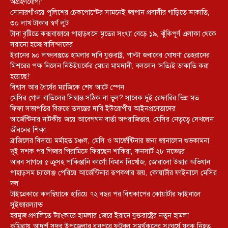
অগ্রহণযোগ্য’
সোনারগাঁওয়ে পুলিশের চেকপোস্টের সামনেই জাপান প্রবাসীর গাড়িতে ডাকাতি,
৩০ লাখ টাকার স্বর্ণ লুট
টানা বৃষ্টিতে কক্সবাজারে পাহাড়ধসে মৃতের সংখ্যা বেড়ে ১৯, ঝুঁকিপূর্ণ এলাকা থেকে
সরানো হচ্ছে বাসিন্দাদের
ইরানের ৯০ লক্ষ্যবস্তুতে হামলার দাবি যুক্তরাষ্ট্র, পাল্টা জবাবের ঘোষণা তেহরানের
মিশরের পক্ষ নিলেন নিউইয়র্কের মেয়র মামদানী, বললেন ‘সত্যিই ডাকাতি করা
হয়েছে!’
বিশ্বাস আর ধৈর্যের ম্যাজিকে শেষ আটে স্পেন
মেসির গোল বাতিলের সিদ্ধান্ত সঠিক না ভুল? সাবেক দুই রেফারির ভিন্ন মত
ফিফা সভাপতির বিরুদ্ধে তদন্তের দাবি ইউরোপীয় আইনপ্রণেতাদের
আর্জেন্টিনার নাটকীয় জয়ে আবেগঘন বার্তা অপরাজিতার, মেসির নেতৃত্বে দেখলেন
জীবনের শিক্ষা
ব্রাজিলের বিদায়ে মর্মাহত চঞ্চল, মেসি ও আর্জেন্টিনার জন্য জানালেন শুভকামনা
দুই দশক পর গিজার পিরামিডে ফিরছেন শাকিরা, কনসার্ট ২৮ নভেম্বর
আরব সাগরে ৫ ক্রুসহ পাকিস্তানি কার্গো বিমান নিখোঁজ, জোরালো উদ্ধার অভিযান
পাহাড়সম চ্যালেঞ্জ পেরিয়ে আর্জেন্টিনার রূপকথার জয়, কোয়ার্টার ফাইনালে মেসির
দল
টাইব্রেকারে কলম্বিয়াকে হারিয়ে ৭২ বছর পর বিশ্বকাপের কোয়ার্টার ফাইনালে
সুইজারল্যান্ড
হরমুজ প্রণালিতে ট্যাংকারে হামলার জেরে ইরানে যুক্তরাষ্ট্রের নতুন হামলা
কুমিল্লায় আদর্শ সদর উপজেলার ধনপুরে ফুটবল সমর্থকদের সংঘর্ষে যুবক নিহত