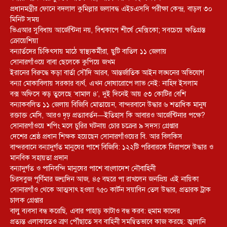
প্রধানমন্ত্রীর ফোনে বদলাল কুমিল্লার জলাবদ্ধ এইচএসসি পরীক্ষা কেন্দ্র, বাড়ল ৩০
মিনিট সময়
ভিএআর সুবিধায় আর্জেন্টিনা নয়, বিশ্বকাপে শীর্ষে মেক্সিকো; সবচেয়ে ক্ষতিগ্রস্ত
ক্রোয়েশিয়া
বন্যার্তদের চিকিৎসায় মাঠে স্বাস্থ্যকর্মীরা, ছুটি বাতিল ১১ জেলায়
সোনারগাঁওয়ে বাবা ছেলেকে কুপিয়ে জখম
ইরানের বিরুদ্ধে কড়া বার্তা সৌদি আরব, আন্তর্জাতিক আইন লঙ্ঘনের অভিযোগ
বন্যা মোকাবিলায় সরকার ব্যর্থ, এখন দোষারোপে লাভ নেই: নাহিদ ইসলাম
বক্স অফিসে ঝড় তুলেছে ‘ধামাল ৪’, দুই দিনেই আয় ৫৩ কোটির বেশি
বন্যাকবলিত ১১ জেলায় বিজিবি মোতায়েন, বান্দরবানে উদ্ধার ৬ শতাধিক মানুষ
রক্তাক্ত মেসি, আরও দৃঢ় প্রত্যাবর্তন—ইতিহাস কি আবারও আর্জেন্টিনার পক্ষে?
সোনারগাঁওয়ে শপিং মলে চুরির ঘটনায় চোর চক্রের ৯ সদস্য গ্রেপ্তার
দেশের শ্রেষ্ঠ প্রধান শিক্ষক হয়েছেন সোনারগাঁওয়ের বি. আর বিলকিস
বান্দরবানে বন্যাদুর্গত মানুষের পাশে বিজিবি: ১২২টি পরিবারকে নিরাপদে উদ্ধার ও
মানবিক সহায়তা প্রদান
বন্যাদুর্গত ও পানিবন্দি মানুষের পাশে বাংলাদেশ নৌবাহিনী
চিরসবুজ পূর্ণিমার জন্মদিন আজ, ৪৫ বছরে পা রাখলেন জনপ্রিয় এই নায়িকা
সোনারগাঁও থেকে আত্মসাৎ হওয়া ৭৫০ কার্টন সয়াবিন তেল উদ্ধার, প্রতারক ট্রাক
চালক গ্রেপ্তার
বালু ব্যবসা বন্ধ করেছি, এবার পাহাড় কাটাও বন্ধ করব: হুমাম কাদের
প্রত্যন্ত এলাকাতেও ত্রাণ পৌঁছাতে সব বাহিনী সমন্বিতভাবে কাজ করছে: জ্বালানি