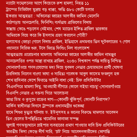
ন্যাটো সম্মেলনের আগে কিয়েভে রুশ হামলা, নিহত ১১
ট্রাম্পের ডিজিটাল মুদ্রায় বড় ধাক্কা, ক্ষতি ৩৮০ কোটি ডলার
ইকরার আত্মহত্যা : অভিনেতা জাহের আলভীর জামিন মেলেনি
কাঠগড়ায় আনচেলত্তি, ফিনিশিং ব্যর্থতায় ব্রাজিলের বিদায়
কান্নায় ভেঙে পড়লেন নেইমার, শেষ ম্যাচের ইঙ্গিত ব্রাজিল তারকার
আমিরকে বিয়ে করে কি ইসলাম গ্রহণ করলেন গৌরী?
হালান্ডের জোড়া গোলে বিদায় ব্রাজিল, ইতিহাসে প্রথমবার তিন ফুটবলারের ৭ গোল
ওয়ানডে সিরিজ শুরু, টসে জিতে ফিল্ডিং নিল বাংলাদেশ
আত্মহত্যায় প্ররোচনার মামলায় অভিনেতা জাহের আলভীর জামিন নামঞ্জুর
আনচেলত্তির ওপর আস্থা রাখছে ব্রাজিল, ২০৩০ বিশ্বকাপ পর্যন্ত দায়িত্ব নিশ্চিত
সোনারগাঁওয়ে গণসংযোগের মধ্য দিয়ে যুবদল নেতার চেয়ারম্যান প্রার্থী ঘোষণা
চিরবিদায় নিলেন বাংলা ভাষা ও সাহিত্য গবেষক আবুল কাসেম ফজলুল হক
শেখ হাসিনার দেশে ফিরতে আইনি বাধা নেই: চিফ প্রসিকিউটর
‘বিএনপিরে মামলা দিমু, আওয়ামী লীগরে কোলে লইয়া নাচমু’-সোনারগাঁওয়ে
বিএনপি নেতার এ বক্তব্য ঘিরে আলোচনা
ভাঙা ডিম ও কুসুমে রক্তের দাগ—কোনটি ঝুঁকিপূর্ণ, কোনটি নিরাপদ?
মার্কিন স্বাধীনতা দিবসে ট্রাম্পকে প্রধানমন্ত্রীর শুভেচ্ছা
হামে শিশুর মৃত্যুর ঘটনায় ড. ইউনূসসহ ৪ জনের বিরুদ্ধে মামলার আবেদন
তিন ছেলের উপস্থিতিতে খামেনির জানাজা সম্পন্ন
জুলাই গণঅভ্যুত্থানে স্নাইপার ব্যবহারের প্রমাণ পাওয়ার দাবি চিফ প্রসিকিউটরের
ভারতীয় ভিসা কেন্দ্রে দীর্ঘ সারি, ‘স্লট’ নিয়ে আবেদনকারীদের ভোগান্তি