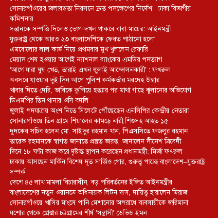
সোনারগাঁওয়ের জলাবদ্ধতা নিরসনে দ্রুত পদক্ষেপের নির্দেশ– ঢাকা বিভাগীয়
কমিশনার
সন্তানকে সম্পত্তি দিলেও ভোগ-দখল থাকবে বাবা-মায়ের: আইনমন্ত্রী
যুক্তরাষ্ট্র থেকে আরও ২৩ বাংলাদেশিকে ফেরত পাঠানো হলো
এমবোলোর লাল কার্ড নিয়ে প্রথমবার মুখ খুললেন রেফারি
মেয়াদ শেষ হওয়ার আগেই ন্যাশনাল ব্যাংকের এমডির পদত্যাগ
‘আগে যারা ঘুষ খেত, তারাই এখন জুলাই আন্দোলনকারী’ : ফখরুল
অবসরে যাওয়ার দুই দিন আগে পুলিশ কর্মকর্তার মরদেহ উদ্ধার
খাবার দিতে দেরি, ভাবিকে কুপিয়ে হত্যার পর মাথা গাছে ঝুলানোর অভিযোগ
ডিএমপির তিন থানার ওসি বদলি
জুলাই পদযাত্রায় অংশ নিতে সিলেটে পৌঁছেছেন এনসিপির কেন্দ্রীয় নেতারা
সোনারগাঁওয়ে তিন গ্রামে শিয়ালের কামড়ে নারী,শিশুসহ আহত ১৫
দুদকের সচিব হলেন মো. সাইদুর রহমান খান, পিএসসিতে ফজলুর রহমান
তারেক রহমানকে স্বাগত জানাতে প্রস্তুত ভারত, জানালেন দীনেশ ত্রিবেদী
দিনে ১৮ ঘণ্টা কাজ করে দৃষ্টান্ত স্থাপন করেছেন প্রধানমন্ত্রী: মির্জা ফখরুল
ঢাকায় আসছেন মার্কিন বিশেষ দূত সার্জিও গোর, গুরুত্ব পাচ্ছে বাংলাদেশ–যুক্তরাষ্ট্র
সম্পর্ক
দেশে ৪৫ লাখ মামলা বিচারাধীন, বড় পরিবর্তনের ইঙ্গিত আইনমন্ত্রীর
বাংলাদেশের নতুন ওয়ানডে অধিনায়ক লিটন দাস, দায়িত্ব হারালেন মিরাজ
সোনারগাঁওয়ে খাসির মাংসে পানি মেশানোর অপরাধে ব্যবসায়ীকে জরিমানা
যশোর থেকে গ্রেপ্তার চট্টগ্রামের শীর্ষ ‘সন্ত্রাসী’ ডেভিড ইমন