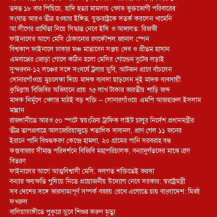
তদন্ত ১৮ বার পিছিয়ে, হাদি হত্যা মামলায় ক্ষোভ ভুক্তভোগী পরিবারের
সংঘাত আরও তীব্র হওয়ার ইঙ্গিত, যুক্তরাষ্ট্রকে সতর্ক করলেন খামেনি
আ.লীগের প্রার্থিতা নিয়ে সিদ্ধান্ত নেবে ইসি ও আদালত: রিজভী
ফাইনালের আগে মেসি ঠেকানোর রণকৌশল জানাল স্পেন
বিশ্বকাপ ফাইনালে ঢাকার মঞ্চ মাতাবেন সঞ্জয় দেব ও প্রীতম হাসান
এমবাপ্পের জোড়া গোলে কঠিন হলো মেসির গোল্ডেন বুটের লড়াই
সুন্দরবন-১২ লঞ্চের সঙ্গে সংঘর্ষে ট্রলার ডুবি, আটজন প্রাণে বাঁচলেন
সোনারগাঁওয়ে মুচলেকা দিয়ে মাদক ব্যবসা ছাড়লেন দুই মাদক ব্যবসায়ী
কুমিল্লায় বিজিবির অভিযানে প্রায় ৭৫ লাখ টাকার ভারতীয় শাড়ি জব্দ
মাদক নির্মূলে খেলার মাঠই বড় শক্তি – সোনারগাঁওয়ে এমপি আজহারুল ইসলাম
মান্নান
রাজধানীতে আরও ৫০ স্পটে স্বয়ংক্রিয় ট্রাফিক লাইট চালুর নির্দেশ প্রধানমন্ত্রীর
তীব্র তাপপ্রবাহে আলজেরিয়াজুড়ে শতাধিক দাবানল, প্রাণ গেল ১১ জনের
ইরানে পানি বিশুদ্ধকরণ কেন্দ্রে হামলা, ২০ গ্রামের পানি সরবরাহ বন্ধ
কক্সবাজার সীমান্ত পরিদর্শনে বিজিবি মহাপরিচালক, বন্যাদুর্গতদের মাঝে ত্রাণ
বিতরণ
ফাইনালের আগে আত্মবিশ্বাসী মেসি, দলগত শক্তিতেই ভরসা
বন্যার ক্ষয়ক্ষতি পুষিয়ে নিতে প্রয়োজনীয় উদ্যোগ নেবে সরকার: স্বরাষ্ট্রমন্ত্রী
সব দেশের সঙ্গে ভারসাম্যপূর্ণ সম্পর্ক বজায় রেখে এগোতে চায় বাংলাদেশ: মির্জা
ফখরুল
বালিয়াডাঙ্গীতে পুকূরে ডুবে শিশুর করুণ মৃত্যু