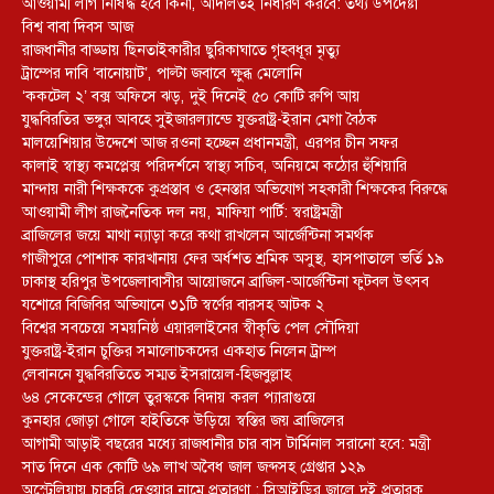
আওয়ামী লীগ নিষিদ্ধ হবে কিনা, আদালতই নির্ধারণ করবে: তথ্য উপদেষ্টা
বিশ্ব বাবা দিবস আজ
রাজধানীর বাড্ডায় ছিনতাইকারীর ছুরিকাঘাতে গৃহবধূর মৃত্যু
ট্রাম্পের দাবি ‘বানোয়াট’, পাল্টা জবাবে ক্ষুব্ধ মেলোনি
‘ককটেল ২’ বক্স অফিসে ঝড়, দুই দিনেই ৫০ কোটি রুপি আয়
যুদ্ধবিরতির ভঙ্গুর আবহে সুইজারল্যান্ডে যুক্তরাষ্ট্র-ইরান মেগা বৈঠক
মালয়েশিয়ার উদ্দেশে আজ রওনা হচ্ছেন প্রধানমন্ত্রী, এরপর চীন সফর
কালাই স্বাস্থ্য কমপ্লেক্স পরিদর্শনে স্বাস্থ্য সচিব, অনিয়মে কঠোর হুঁশিয়ারি
মান্দায় নারী শিক্ষককে কুপ্রস্তাব ও হেনস্তার অভিযোগ সহকারী শিক্ষকের বিরুদ্ধে
আওয়ামী লীগ রাজনৈতিক দল নয়, মাফিয়া পার্টি: স্বরাষ্ট্রমন্ত্রী
ব্রাজিলের জয়ে মাথা ন্যাড়া করে কথা রাখলেন আর্জেন্টিনা সমর্থক
গাজীপুরে পোশাক কারখানায় ফের অর্ধশত শ্রমিক অসুস্থ, হাসপাতালে ভর্তি ১৯
ঢাকাস্থ হরিপুর উপজেলাবাসীর আয়োজনে ব্রাজিল-আর্জেন্টিনা ফুটবল উৎসব
যশোরে বিজিবির অভিযানে ৩১টি স্বর্ণের বারসহ আটক ২
বিশ্বের সবচেয়ে সময়নিষ্ঠ এয়ারলাইনের স্বীকৃতি পেল সৌদিয়া
যুক্তরাষ্ট্র-ইরান চুক্তির সমালোচকদের একহাত নিলেন ট্রাম্প
লেবাননে যুদ্ধবিরতিতে সম্মত ইসরায়েল-হিজবুল্লাহ
৬৪ সেকেন্ডের গোলে তুরস্ককে বিদায় করল প্যারাগুয়ে
কুনহার জোড়া গোলে হাইতিকে উড়িয়ে স্বস্তির জয় ব্রাজিলের
আগামী আড়াই বছরের মধ্যে রাজধানীর চার বাস টার্মিনাল সরানো হবে: মন্ত্রী
সাত দিনে এক কোটি ৬৯ লাখ অবৈধ জাল জব্দসহ গ্রেপ্তার ১২৯
‎অস্ট্রেলিয়ায় চাকরি দেওয়ার নামে প্রতারণা : সিআইডির জালে দুই প্রতারক