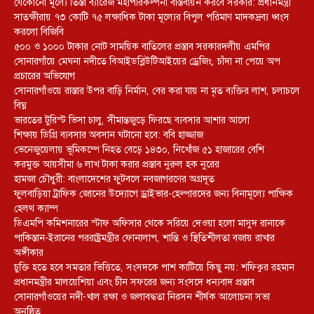
যেকোনো মূল্যে তিস্তা ব্যারেজ মহাপরিকল্পনা বাস্তবায়ন করবে সরকার: প্রধানমন্ত্রী
সাতক্ষীরায় ৭৩ কোটি ৭৫ লক্ষাধিক টাকা মূল্যের বিপুল পরিমাণ মাদকদ্রব্য ধ্বংস
করলো বিজিবি
৫০০ ও ১০০০ টাকার নোট সাময়িক বাতিলের প্রস্তাব সরকারদলীয় এমপির
সোনারগাঁয়ে মেঘনা নদীতে বিআইডব্লিউটিআইয়ের ড্রেজিং, চাঁদা না পেয়ে অপ
প্রচারের অভিযোগ
সোনারগাঁওয়ে রাস্তার উপর বাড়ি নির্মান, বের করা যায় না মৃত ব্যক্তির লাশ, চলাচলে
বিঘ্ন
ভারতের টুরিস্ট ভিসা চালু, সীমান্তজুড়ে ফিরছে ব্যবসার আশার আলো
শিক্ষায় ডিগ্রি ব্যবসার অবসান ঘটানো হবে: ববি হাজ্জাজ
ভেনেজুয়েলায় ভূমিকম্পে নিহত বেড়ে ১৪৩০, নিখোঁজ ৫১ হাজারের বেশি
করমুক্ত আয়সীমা ৬ লাখ টাকা করার প্রস্তাব নুরুল হক নুরের
হামজা চৌধুরী: বাংলাদেশের ফুটবলে নবজাগরণের অগ্রদূত
ফুলবাড়িয়া ট্রাফিক জোনের উদ্যোগে ড্রাইভার-হেল্পারদের জন্য বিনামূল্যে পাক্ষিক
হেলথ ক্যাম্প
ডিএমপি কমিশনারের স্টাফ অফিসার থেকে সরিয়ে দেওয়া হলো মাসুদ রানাকে
পাকিস্তান-ইরানের পররাষ্ট্রমন্ত্রীর ফোনালাপ, শান্তি ও স্থিতিশীলতা বজায় রাখার
অঙ্গীকার
চুক্তি হতে হবে সমতার ভিত্তিতে, সংসদকে পাশ কাটিয়ে কিছু নয়: শফিকুর রহমান
প্রধানমন্ত্রীর মালয়েশিয়া এবং চীন সফরের জন্য সংসদে ধন্যবাদ প্রস্তাব
সোনারগাঁওয়ের নদী-খাল রক্ষা ও জলাবদ্ধতা নিরসন শীর্ষক আলোচনা সভা
অনুষ্ঠিত