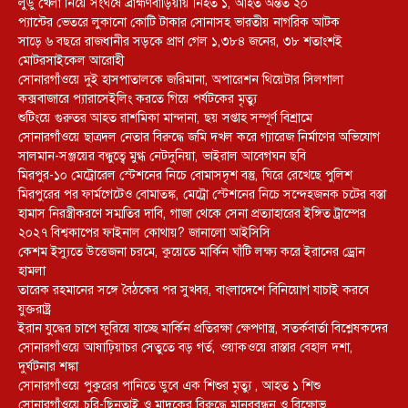
লুডু খেলা নিয়ে সংঘর্ষে ব্রাহ্মণবাড়িয়ায় নিহত ১, আহত অন্তত ২০
প্যান্টের ভেতরে লুকানো কোটি টাকার সোনাসহ ভারতীয় নাগরিক আটক
সাড়ে ৬ বছরে রাজধানীর সড়কে প্রাণ গেল ১,৩৮৪ জনের, ৩৮ শতাংশই
মোটরসাইকেল আরোহী
সোনারগাঁওয়ে দুই হাসপাতালকে জরিমানা, অপারেশন থিয়েটার সিলগালা
কক্সবাজারে প্যারাসেইলিং করতে গিয়ে পর্যটকের মৃত্যু
শুটিংয়ে গুরুতর আহত রাশমিকা মান্দানা, ছয় সপ্তাহ সম্পূর্ণ বিশ্রামে
সোনারগাঁওয়ে ছাত্রদল নেতার বিরুদ্ধে জমি দখল করে গ্যারেজ নির্মাণের অভিযোগ
সালমান-সঞ্জয়ের বন্ধুত্বে মুগ্ধ নেটদুনিয়া, ভাইরাল আবেগঘন ছবি
মিরপুর-১০ মেট্রোরেল স্টেশনের নিচে বোমাসদৃশ বস্তু, ঘিরে রেখেছে পুলিশ
মিরপুরের পর ফার্মগেটেও বোমাতঙ্ক, মেট্রো স্টেশনের নিচে সন্দেহজনক চটের বস্তা
হামাস নিরস্ত্রীকরণে সম্মতির দাবি, গাজা থেকে সেনা প্রত্যাহারের ইঙ্গিত ট্রাম্পের
২০২৭ বিশ্বকাপের ফাইনাল কোথায়? জানালো আইসিসি
কেশম ইস্যুতে উত্তেজনা চরমে, কুয়েতে মার্কিন ঘাঁটি লক্ষ্য করে ইরানের ড্রোন
হামলা
তারেক রহমানের সঙ্গে বৈঠকের পর সুখবর, বাংলাদেশে বিনিয়োগ যাচাই করবে
যুক্তরাষ্ট্র
ইরান যুদ্ধের চাপে ফুরিয়ে যাচ্ছে মার্কিন প্রতিরক্ষা ক্ষেপণাস্ত্র, সতর্কবার্তা বিশ্লেষকদের
সোনারগাঁওয়ে আষাঢ়িয়াচর সেতুতে বড় গর্ত, ওয়াকওয়ে রাস্তার বেহাল দশা,
দুর্ঘটনার শঙ্কা
সোনারগাঁওয়ে পুকুরের পানিতে ডুবে এক শিশুর মৃত্যু , আহত ১ শিশু
সোনারগাঁওয়ে চুরি-ছিনতাই ও মাদকের বিরুদ্ধে মানববন্ধন ও বিক্ষোভ