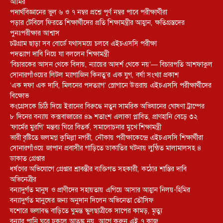
আমির
পদার্থবিজ্ঞানের ভুল ৬ ও ৭ নম্বর প্রশ্নে পূর্ণ নম্বর পাবে পরীক্ষার্থীরা
পড়ার টেবিলে ফিরতে শিক্ষার্থীদের প্রতি শিক্ষামন্ত্রীর আহ্বান, ক্ষতিগ্রস্তদের
পুনঃপরীক্ষার আশ্বাস
চট্টগ্রাম ছাড়া সব বোর্ডে যথাসময়ে চলবে এইচএসসি পরীক্ষা
পদত্যাগ দাবি নিয়ে যা বললেন শিক্ষামন্ত্রী
‘বিচারকের আসন থেকে বিদায়, ন্যায়ের আদর্শ থেকে নয়’— বিচারপতি আশফাকুল
সোনারগাঁওয়ের লিটল ম্যাগাজিন কিনতু’র এক যুগ, বর্ষা সংখ্যা প্রকাশ
‘এক দফা এক দাবি, মিলনের পদত্যাগ’ স্লোগানে উত্তরায় এইচএসসি পরীক্ষার্থীদের
বিক্ষোভ
কংগ্রেসকে চিঠি দিয়ে ইরানের বিরুদ্ধে নতুন সামরিক অভিযানের ঘোষণা ট্রাম্পের
৮ দিনের বন্যায় কক্সবাজারের ৪৯ শতাংশ এলাকা প্লাবিত, প্রাণহানি বেড়ে ৩২
‘ফার্মের মুরগি’ মন্তব্য ঘিরে বিতর্ক, সমালোচনার মুখে শিক্ষামন্ত্রী
ভারী বৃষ্টিতে জলমগ্ন কুমিল্লা নগরী, নৌকায় পরীক্ষাকেন্দ্রে এইচএসসি শিক্ষার্থীরা
সোনারগাঁওয়ে জাপান প্রবাসীর গাড়িতে ডাকাতির ঘটনায় লুন্ঠিত মালামালসহ ৪
ডাকাত গ্রেপ্তার
ধর্ষণের অভিযোগে গ্রেপ্তার শ্রাবন্তীর ব্যক্তিগত সহকারী, কঠোর শাস্তির দাবি
অভিনেত্রীর
বন্যাদুর্গত মানুষ ও প্রাণীদের সহায়তায় এগিয়ে আসার আহ্বান নিলয়-হিমির
বন্যাদুর্গত মানুষের জন্য অনুদান দিলেন অভিনেতা তৌসিফ
যশোরে জলাবদ্ধ বাড়িতে ঘুমন্ত স্কুলছাত্রীকে সাপের কামড়, মৃত্যু
বন্যার পানি ঘরে ঢুকলে আতঙ্ক নয়, আগে করুন এই ৭ কাজ