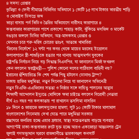
৪ সদস্য গ্রেপ্তার
কুমিল্লা ও ফেনী সীমান্তে বিজিবির অভিযানে ১ কোটি ১৫ লাখ টাকার ভারতীয় শাড়ি
ও মোবাইল ডিসপ্লে জব্দ
ভাড়া বাসায় পর্ন ভিডিও তৈরির অভিযোগে নারীসহ কারাগারে ৪
কক্সবাজার কারাগারের পাশে প্রকাশ্যে পাহাড় কাটা, ঝুঁকিতে মসজিদ ও মার্কেট
বগুড়ার জঙ্গলে ডিবির অভিযান, অস্ত্র-মাদকসহ গ্রেপ্তার ৩
মেঘনার চরে গরু-মহিষ চোরের তাণ্ডব, আতঙ্কে খামারিরা
‘জিনের নির্দেশে’ ১২ ঘণ্টা পর কবর থেকে মায়ের মরদেহ উত্তোলন
কলাবাগানে স্ত্রী-শাশুড়িকে হত্যার পর থানায় আত্মসমর্পণ যুবকের
রাষ্ট্রপতি নির্বাচন নিয়ে বড় সিদ্ধান্ত বিএনপির, যা জানালেন মির্জা ফখরুল
কেন বললেন স্বরাষ্ট্রমন্ত্রী— পুলিশ কোনো দলের লাঠিয়াল বাহিনী নয়?
ইরানের হুঁশিয়ারিতে কি শেষ পর্যন্ত পিছু হটলেন ডোনাল্ড ট্রাম্প?
ঢাকায় হাজির মধুমিতা, নতুন সিনেমা নিয়ে যা জানালেন অভিনেত্রী
নতুন ডিএজি-এএজিদের সততা ও নিষ্ঠার সঙ্গে দায়িত্ব পালনের আহ্বান
শিক্ষার্থী আন্দোলন ইস্যুতে মোদিকে ক্ষমা চাইতে বললেন বিরোধী নেতারা
দীর্ঘ ২০ বছর পর কলকাতায় পা রাখলেন তসলিমা নাসরিন
১৮ দিনে ৩ জাহাজে জলদস্যুদের হামলা, লুট ১০ কোটি টাকার মালামাল
বাংলাদেশের সিনেমায় দেখা যেতে পারে মধুমিতা সরকার
রান্নাঘরে জনপ্রিয় হচ্ছে এয়ার ফ্রায়ার, স্বাস্থ্য সচেতনতায় বাড়ছে ব্যবহার
আগস্টেই ঢাকা-কক্সবাজার রুটে যুক্ত হচ্ছে আরও একজোড়া আন্তঃনগর ট্রেন
জুলাই গণঅভ্যুত্থান স্মরণে রাজধানীতে তারকাবহুল কনসার্ট