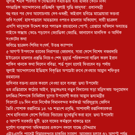
জুলাই শহীদ পরিবার ও যোদ্ধাদের সহায়তায় ব্যয় হাজার কোটি টাকা
গণতান্ত্রিক আন্দোলনের প্রতিচ্ছবি ‘জুলাই স্মৃতি জাদুঘর’: প্রধানমন্ত্রী
বহু বছর পর ফের আলোচনায় দেব-শুভশ্রী, ভাইরাল ছবিতে মাতোয়ারা ভক্তরা
জবি সংঘর্ষ: হাসপাতালে আহতদের ওপরও হামলার অভিযোগ, দায়ী ছাত্রদল
এসপি মাসুদকে উদ্দেশ করে পলাতক রায়হানের পোস্ট, গ্রেপ্তারে অভিযান অব্যাহত
লাইভে কান্নায় ভেঙে পড়লেন জ্যোতিকা জ্যোতি, জানালেন মানসিক ও আর্থিক
সংকটের কথা
জবিতে ছাত্রদল-শিবির সংঘর্ষ, উত্তপ্ত ক্যাম্পাস
৫ আগস্ট উপলক্ষে র‌্যাবের নিরাপত্তা জোরদার, সারা দেশে বিশেষ নজরদারি
ইউক্রেনে হামলার প্রস্তুতি নিয়েও শেষ মুহূর্তে পরিকল্পনা বাতিল করল ইরান
শাকিব খানকে কথা দিলেন ববিতা, শর্ত পূরণ হলেই ফিরবেন বড় পর্দায়
জুলাই আন্দোলনের ইতিহাস বিকৃতির অপচেষ্টা রুখে দেওয়ার আহ্বান শফিকুর
রহমানের
হাসিনার বক্তব্য প্রচার করলে নেওয়া হবে ব্যবস্থা: তথ্য উপদেষ্টা
গুম প্রতিরোধে কঠোর আইন, মৃত্যুদণ্ডসহ নতুন বিধানের সড়া মন্ত্রিসভায় অনুমোদন
চলচ্চিত্র শিল্পকে ডিজিটাল যুগের উপযোগী করার আহ্বান তথ্যমন্ত্রীর
সিলেটে ২৬ দিন ধরে নিখোঁজ বিমানবন্দর কর্মকর্তা আরিফুল্লাহ জেলিন
তৈরি পোশাক রপ্তানিতে ১৪.৭৩ শতাংশ প্রবৃদ্ধি, আশাবাদী রপ্তানিকারকরা
শেখ হাসিনাকে দেশে ফিরিয়ে বিচারের মুখোমুখি করা হবে: তথ্য উপদেষ্টা
৫ আগস্ট সরকারি ছুটি, তবে যাদের কর্মস্থলে থাকতে হবে
দুর্যোগ ব্যবস্থাপনা অধিদপ্তরের প্রকল্পে বদলে যাচ্ছে চৌদ্দগ্রাম
এইচএসসি পাসেই বিমানবন্দরে চাকরির সুযোগ, আবেদন চলবে ৩১ আগস্ট পর্যন্ত