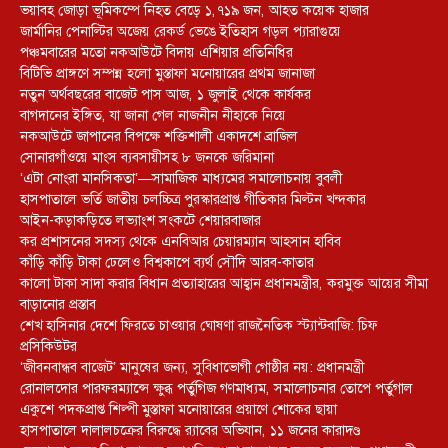
ভয়াবহ জোড়া ভূমিকম্পে নিহত বেড়ে ১,৭১৯ জন, আহত কয়েক হাজার
জার্মানির পেনাল্টির অজেয় রেকর্ড ভেঙে ইতিহাস গড়ল প্যারাগুয়ে
পঞ্চমবারের মতো নকআউটে বিদায় এশিয়ার প্রতিনিধির
বিটিভি প্রাঙ্গণে সম্পন্ন হলো মুস্তাফা মনোয়ারের প্রথম জানাজা
নতুন অর্থবছরের বাজেট পাস আজ, ১ জুলাই থেকে কার্যকর
বাগদানের ইঙ্গিত, যা জানা গেল নাজনীন নীহাকে নিয়ে
নকআউটে জাপানের বিপক্ষে শক্তিশালী একাদশে ব্রাজিল
সোনারগাঁওয়ে মাংস ব্যবসায়ীসহ ৮ জনকে জরিমানা
‘এটা নোংরা মানসিকতা’—সামাজিক মাধ্যমের সমালোচনায় বুবলী
হাসপাতালে ভর্তি জাতীয় চলচ্চিত্র পুরস্কারপ্রাপ্ত গীতিকার মিল্টন খন্দকার
আইন-কড়াকড়িতে লভ্যাংশ সংকটে শেয়ারবাজার
কর প্রশাসনের সদস্য থেকে এনবিআর চেয়ারম্যান আহসান হাবিব
কাঁড়ি কাঁড়ি টাকা ঢেলেও বিশ্বকাপে ব্যর্থ সৌদি আরব-কাতার
কালো টাকা সাদা করার বিধান প্রত্যাহারের আহ্বান প্রধানমন্ত্রীর, করমুক্ত আয়ের সীমা
বাড়ানোর প্রস্তাব
শেখ হাসিনার দেশে ফিরতে চাওয়ার ঘোষণা রাজনৈতিক স্ট্যান্টবাজি: চিফ
প্রসিকিউটর
‘জীবনবান্ধব বাজেট’ মানুষের জন্য, সুবিধাভোগী গোষ্ঠীর নয়: প্রধানমন্ত্রী
রোনালদোর পারফরম্যান্সে ক্ষুব্ধ পর্তুগিজ গণমাধ্যম, সমালোচনার তোপে পর্তুগাল
একুশে পদকপ্রাপ্ত শিল্পী মুস্তাফা মনোয়ারের প্রয়াণে শোকের ছায়া
হাসপাতালে দালালচক্রের বিরুদ্ধে র‍্যাবের অভিযান, ১১ জনের কারাদণ্ড