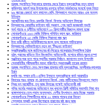
হরমুজ প্রণালিতে ট্যাংকারে হামলার জেরে ইরানে যুক্তরাষ্ট্রের নতুন হামলা
কুমিল্লায় আদর্শ সদর উপজেলার ধনপুরে ফুটবল সমর্থকদের সংঘর্ষে যুবক নিহত
৯৬ বছরের রেকর্ডে ভাগ বসালেন মেসি, বিশ্বকাপে গড়লেন আরও এক অনন্য
ইতিহাস
আর্জেন্টিনার জয় নিয়ে রেফারিং বিতর্ক, ফিফায় অভিযোগ মিসরের
বিশ্বকাপের কোয়ার্টার ফাইনাল সূচি প্রকাশ, শেষ আটে জমজমাট লড়াই
অর্থ পাচার ও দুর্নীতির অভিযোগে ১০ শিল্পগোষ্ঠীর বিরুদ্ধে মামলা হচ্ছে
সোনারগাঁওয়ে ২৬৩ কেজি নিষিদ্ধ পলিথিন ব্যাগ জব্দ, জরিমানা
সোনারগাঁওয়ে ২৫ কেজি নিষিদ্ধ পিরানহা মাছ জব্দ
টানা ভারী বৃষ্টিতে অনির্দিষ্টকালের জন্য বন্ধ সাজেক পর্যটনকেন্দ্র
বিশ্বকাপের সেমিফাইনালে নতুন বল ‘ট্রিওন্ডা ফাইনাল’
স্বরাষ্ট্রমন্ত্রীর সঙ্গে জাতিসংঘের জঁ-পিয়েরে লাক্রোয়ার দ্বিপাক্ষিক বৈঠক
হঠাৎ গ্রামের বাড়িতে তিন কিংবদন্তি অভিনেত্রী, যশোরে ববিতা-সুচন্দা-চম্পা
অক্টোবরে শুরু হতে পারে স্থানীয় সরকার নির্বাচন, জানালেন তথ্য উপদেষ্টা
সেনাবাহিনীর গ্রীষ্মকালীন মহড়া পরিদর্শনে প্রধানমন্ত্রী তারেক রহমান
হরমুজ প্রণালিতে ফের ক্ষেপণাস্ত্র হামলার দাবি যুক্তরাষ্ট্রের, অস্বীকার-ব্যাখ্যায়
ইরান
হুমকি নয়, সম্মান চাই—চুক্তি ইস্যুতে যুক্তরাষ্ট্রকে বার্তা আরাঘচির
বিদায়ের পরও থামছে না রোনালদো বিতর্ক, কোচ মার্টিনেজের সিদ্ধান্তে প্রশ্ন
প্রিয় দল আর্জেন্টিনা, তবু আজ মিশরের পক্ষেই অভিনেত্রী বর্ষা
পলির অর্থের প্রভাবের অভিযোগে মুখ খুললেন শিল্পী সমিতির সভাপতি শিবা শানু
বঙ্গোপসাগরে তেল-গ্যাস অনুসন্ধান, দেশীয় উৎপাদনে জোর দিচ্ছে সরকার
সোনারগাঁওয়ে শিক্ষার্থীদের মাঝে ২০ হাজার গাছের চারা বিতরণ
প্লেব্যাক সম্রাট এন্ড্রু কিশোরকে হারানোর ষষ্ঠ বছর আজ