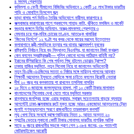
৪ সদস্য গ্রেপ্তার
কুমিল্লা ও ফেনী সীমান্তে বিজিবির অভিযানে ১ কোটি ১৫ লাখ টাকার ভারতীয়
শাড়ি ও মোবাইল ডিসপ্লে জব্দ
ভাড়া বাসায় পর্ন ভিডিও তৈরির অভিযোগে নারীসহ কারাগারে ৪
কক্সবাজার কারাগারের পাশে প্রকাশ্যে পাহাড় কাটা, ঝুঁকিতে মসজিদ ও মার্কেট
বগুড়ার জঙ্গলে ডিবির অভিযান, অস্ত্র-মাদকসহ গ্রেপ্তার ৩
মেঘনার চরে গরু-মহিষ চোরের তাণ্ডব, আতঙ্কে খামারিরা
‘জিনের নির্দেশে’ ১২ ঘণ্টা পর কবর থেকে মায়ের মরদেহ উত্তোলন
কলাবাগানে স্ত্রী-শাশুড়িকে হত্যার পর থানায় আত্মসমর্পণ যুবকের
রাষ্ট্রপতি নির্বাচন নিয়ে বড় সিদ্ধান্ত বিএনপির, যা জানালেন মির্জা ফখরুল
কেন বললেন স্বরাষ্ট্রমন্ত্রী— পুলিশ কোনো দলের লাঠিয়াল বাহিনী নয়?
ইরানের হুঁশিয়ারিতে কি শেষ পর্যন্ত পিছু হটলেন ডোনাল্ড ট্রাম্প?
ঢাকায় হাজির মধুমিতা, নতুন সিনেমা নিয়ে যা জানালেন অভিনেত্রী
নতুন ডিএজি-এএজিদের সততা ও নিষ্ঠার সঙ্গে দায়িত্ব পালনের আহ্বান
শিক্ষার্থী আন্দোলন ইস্যুতে মোদিকে ক্ষমা চাইতে বললেন বিরোধী নেতারা
দীর্ঘ ২০ বছর পর কলকাতায় পা রাখলেন তসলিমা নাসরিন
১৮ দিনে ৩ জাহাজে জলদস্যুদের হামলা, লুট ১০ কোটি টাকার মালামাল
বাংলাদেশের সিনেমায় দেখা যেতে পারে মধুমিতা সরকার
রান্নাঘরে জনপ্রিয় হচ্ছে এয়ার ফ্রায়ার, স্বাস্থ্য সচেতনতায় বাড়ছে ব্যবহার
আগস্টেই ঢাকা-কক্সবাজার রুটে যুক্ত হচ্ছে আরও একজোড়া আন্তঃনগর ট্রেন
জুলাই গণঅভ্যুত্থান স্মরণে রাজধানীতে তারকাবহুল কনসার্ট
লুডু খেলা নিয়ে সংঘর্ষে ব্রাহ্মণবাড়িয়ায় নিহত ১, আহত অন্তত ২০
প্যান্টের ভেতরে লুকানো কোটি টাকার সোনাসহ ভারতীয় নাগরিক আটক
সাড়ে ৬ বছরে রাজধানীর সড়কে প্রাণ গেল ১,৩৮৪ জনের, ৩৮ শতাংশই
মোটরসাইকেল আরোহী