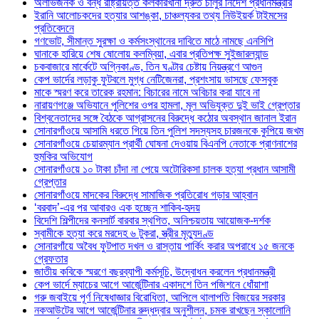
অলাভজনক ও বন্ধ রাষ্ট্রায়ত্ত কলকারখানা দ্রুত চালুর নির্দেশ প্রধানমন্ত্রীর
ইরানি আলোচকদের হত্যার আশঙ্কা, চাঞ্চল্যকর তথ্য নিউইয়র্ক টাইমসের
প্রতিবেদনে
গণভোট, সীমান্ত সুরক্ষা ও কর্মসংস্থানের দাবিতে মাঠে নামছে এনসিপি
ঘানাকে হারিয়ে শেষ ষোলোয় কলম্বিয়া, এবার প্রতিপক্ষ সুইজারল্যান্ড
চকবাজারে মার্কেটে অগ্নিকাণ্ড, তিন ঘণ্টার চেষ্টায় নিয়ন্ত্রণে আগুন
কেপ ভার্দের লড়াকু ফুটবলে মুগ্ধ নেটিজেনরা, প্রশংসায় ভাসছে ফেসবুক
মাকে স্মরণ করে তারেক রহমান: বিচারের নামে অবিচার করা যাবে না
নারায়ণগঞ্জে অভিযানে পুলিশের ওপর হামলা, মূল অভিযুক্ত দুই ভাই গ্রেপ্তার
বিশ্বনেতাদের সঙ্গে বৈঠকে আগ্রাসনের বিরুদ্ধে কঠোর অবস্থান জানাল ইরান
সোনারগাঁওয়ে আসামি ধরতে গিয়ে তিন পুলিশ সদস্যসহ চারজনকে কুপিয়ে জখম
সোনারগাঁওয়ে চেয়ারম্যান প্রার্থী ঘোষনা দেওয়ায় বিএনপি নেতাকে প্রাণনাশের
হুমকির অভিযোগ
সোনারগাঁওয়ে ১০ টাকা চাঁদা না পেয়ে অটোরিকসা চালক হত্যা প্রধান আসামী
গ্রেপ্তার
সোনারগাঁওয়ে মাদকের বিরুদ্ধে সামাজিক প্রতিরোধ গড়ার আহ্বান
‘বরবাদ’-এর পর আবারও এক হচ্ছেন শাকিব-হৃদয়
বিদেশি শিল্পীদের কনসার্ট বারবার স্থগিত, অনিশ্চয়তায় আয়োজক-দর্শক
স্বামীকে হত্যা করে মরদেহ ৬ টুকরা, স্ত্রীর মৃত্যুদণ্ড
সোনারগাঁয়ে অবৈধ ফুটপাত দখল ও রাস্তায় পার্কিং করার অপরাধে ১৫ জনকে
গ্রেফতার
জাতীয় কবিকে স্মরণে বছরব্যাপী কর্মসূচি, উদ্বোধন করলেন প্রধানমন্ত্রী
কেপ ভার্দে ম্যাচের আগে আর্জেন্টিনার একাদশে তিন পজিশনে ধোঁয়াশা
গরু জবাইয়ে পূর্ণ নিষেধাজ্ঞার বিরোধিতা, আপিলে থালাপতি বিজয়ের সরকার
নকআউটের আগে আর্জেন্টিনার রুদ্ধদ্বার অনুশীলন, চমক রাখছেন স্কালোনি