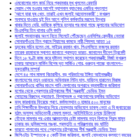
এমবোলোর লাল কার্ড নিয়ে প্রথমবার মুখ খুললেন রেফারি
মেয়াদ শেষ হওয়ার আগেই ন্যাশনাল ব্যাংকের এমডির পদত্যাগ
‘আগে যারা ঘুষ খেত, তারাই এখন জুলাই আন্দোলনকারী’ : ফখরুল
অবসরে যাওয়ার দুই দিন আগে পুলিশ কর্মকর্তার মরদেহ উদ্ধার
খাবার দিতে দেরি, ভাবিকে কুপিয়ে হত্যার পর মাথা গাছে ঝুলানোর অভিযোগ
ডিএমপির তিন থানার ওসি বদলি
জুলাই পদযাত্রায় অংশ নিতে সিলেটে পৌঁছেছেন এনসিপির কেন্দ্রীয় নেতারা
সোনারগাঁওয়ে তিন গ্রামে শিয়ালের কামড়ে নারী,শিশুসহ আহত ১৫
দুদকের সচিব হলেন মো. সাইদুর রহমান খান, পিএসসিতে ফজলুর রহমান
তারেক রহমানকে স্বাগত জানাতে প্রস্তুত ভারত, জানালেন দীনেশ ত্রিবেদী
দিনে ১৮ ঘণ্টা কাজ করে দৃষ্টান্ত স্থাপন করেছেন প্রধানমন্ত্রী: মির্জা ফখরুল
ঢাকায় আসছেন মার্কিন বিশেষ দূত সার্জিও গোর, গুরুত্ব পাচ্ছে বাংলাদেশ–
যুক্তরাষ্ট্র সম্পর্ক
দেশে ৪৫ লাখ মামলা বিচারাধীন, বড় পরিবর্তনের ইঙ্গিত আইনমন্ত্রীর
বাংলাদেশের নতুন ওয়ানডে অধিনায়ক লিটন দাস, দায়িত্ব হারালেন মিরাজ
সোনারগাঁওয়ে খাসির মাংসে পানি মেশানোর অপরাধে ব্যবসায়ীকে জরিমানা
যশোর থেকে গ্রেপ্তার চট্টগ্রামের শীর্ষ ‘সন্ত্রাসী’ ডেভিড ইমন
সোহমের বিরুদ্ধে প্রতারণা, বিশ্বাসভঙ্গ ও প্রাণনাশের হুমকির অভিযোগ
বন্ধ কারখানায় ফিরেছে প্রাণ, কর্মসংস্থান ৩ হাজার ৫০০ মানুষের
ঢাবি শিক্ষার্থীকে উদ্ধারে গিয়ে হেনস্তার অভিযোগ ডাকসু নেতা এ বি জুবায়েরের
হঠাৎ অসুস্থ অভিনেত্রী মেঘলা মুক্তা, আইসিইউতে চলছে চিকিৎসা
যৌতুক মামলার পর এবার আত্মহত্যার চেষ্টা মামলায় নতুন বিপাকে প্রিন্স মামুন
ঢাকায় বড় ভূমিকম্পের শঙ্কা, প্রস্তুতি ও পরিকল্পনায় বড় ঘাটতি
ভারতে পালানোর পথে গ্রেপ্তার চট্টগ্রামের শীর্ষ সন্ত্রাসী ডেভিড ইমন
জিপিএইচ ইস্পাতকে ৫ কোটি টাকা জরিমানা, জুলাই যোদ্ধাদের কল্যাণে ব্যয়ের