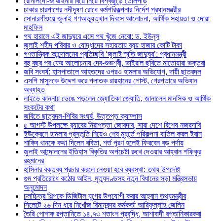
রোনালদো-জর্জিইনার বিয়ে নিয়ে বিশ্বজুড়ে তোলপাড়
ঢাকার চারপাশের নদীদূষণ রোধে কর্মপরিকল্পনার নির্দেশ প্রধানমন্ত্রীর
সোনারগাঁওয়ে জুলাই গণঅভ্যুত্থান দিবসে আলোচনা, আর্থিক সহায়তা ও দোয়া
মাহফিল
পথ হারালে এই জাদুঘরে এসে পথ খুঁজে নেবো: ড. ইউনূস
জুলাই শহীদ পরিবার ও যোদ্ধাদের সহায়তায় ব্যয় হাজার কোটি টাকা
গণতান্ত্রিক আন্দোলনের প্রতিচ্ছবি ‘জুলাই স্মৃতি জাদুঘর’: প্রধানমন্ত্রী
বহু বছর পর ফের আলোচনায় দেব-শুভশ্রী, ভাইরাল ছবিতে মাতোয়ারা ভক্তরা
জবি সংঘর্ষ: হাসপাতালে আহতদের ওপরও হামলার অভিযোগ, দায়ী ছাত্রদল
এসপি মাসুদকে উদ্দেশ করে পলাতক রায়হানের পোস্ট, গ্রেপ্তারে অভিযান
অব্যাহত
লাইভে কান্নায় ভেঙে পড়লেন জ্যোতিকা জ্যোতি, জানালেন মানসিক ও আর্থিক
সংকটের কথা
জবিতে ছাত্রদল-শিবির সংঘর্ষ, উত্তপ্ত ক্যাম্পাস
৫ আগস্ট উপলক্ষে র‌্যাবের নিরাপত্তা জোরদার, সারা দেশে বিশেষ নজরদারি
ইউক্রেনে হামলার প্রস্তুতি নিয়েও শেষ মুহূর্তে পরিকল্পনা বাতিল করল ইরান
শাকিব খানকে কথা দিলেন ববিতা, শর্ত পূরণ হলেই ফিরবেন বড় পর্দায়
জুলাই আন্দোলনের ইতিহাস বিকৃতির অপচেষ্টা রুখে দেওয়ার আহ্বান শফিকুর
রহমানের
হাসিনার বক্তব্য প্রচার করলে নেওয়া হবে ব্যবস্থা: তথ্য উপদেষ্টা
গুম প্রতিরোধে কঠোর আইন, মৃত্যুদণ্ডসহ নতুন বিধানের সড়া মন্ত্রিসভায়
অনুমোদন
চলচ্চিত্র শিল্পকে ডিজিটাল যুগের উপযোগী করার আহ্বান তথ্যমন্ত্রীর
সিলেটে ২৬ দিন ধরে নিখোঁজ বিমানবন্দর কর্মকর্তা আরিফুল্লাহ জেলিন
তৈরি পোশাক রপ্তানিতে ১৪.৭৩ শতাংশ প্রবৃদ্ধি, আশাবাদী রপ্তানিকারকরা