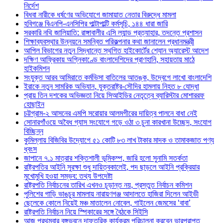
নির্দেশ
বিধবা নারীকে ধর্ষণের অভিযোগে জামায়াত নেতার বিরুদ্ধে মামলা
হবিগঞ্জে বিএনপি-এনসিপির পাল্টাপাল্টি কর্মসূচি, ১৪৪ ধারা জারি
সরকারি নথি জালিয়াতি: রাঙ্গাবালীর এসি ল্যান্ড প্রত্যাহার, তদন্তে প্রশাসন
শিক্ষাব্যবস্থার উন্নয়নে সমন্বিত পরিকল্পনার কথা জানালেন প্রধানমন্ত্রী
আপিল বিভাগের নতুন সিদ্ধান্তে স্থগিত হাইকোর্টের শ্যোন অ্যারেস্ট আদেশ
দক্ষিণ আফ্রিকায় অগ্নিকাণ্ডে বাংলাদেশিদের প্রাণহানি, সহায়তায় মাঠে
হাইকমিশন
সংযুক্ত আরব আমিরাতে কর্মভিসা বাতিলের আতঙ্ক, উদ্বেগে লাখো বাংলাদেশি
ইরাকে নতুন সামরিক অভিযান, যুক্তরাষ্ট্র-সৌদির হামলায় নিহত ৮ যোদ্ধা
প্রায় তিন দশকের অভিজ্ঞতা নিয়ে সিআইডির নেতৃত্বে ব্যারিস্টার মোশাররফ
হোছাইন
চট্টগ্রাম-২ আসনের এমপি সরোয়ার আলমগীরের দায়িত্ব পালনে বাধা নেই
সোনারগাঁওয়ে অবৈধ গ্যাস সংযোগে গড়ে ওঠা ৩ চুনা কারখানা উচ্ছেদ, সংযোগ
বিচ্ছিন্ন
কুমিল্লায় বিজিবির উদ্যোগে ৫১ কোটি ৮৩ লাখ টাকার মাদক ও তামাকজাত পণ্য
ধ্বংস
জাপানে ৭.১ মাত্রার শক্তিশালী ভূমিকম্প, জারি হলো সুনামি সতর্কতা
রাষ্ট্রপতির আইনি সুরক্ষা শুধু দায়িত্বকালেই, পদ ছাড়লে আইনি প্রক্রিয়ার
মুখোমুখি হওয়া সম্ভব: তথ্য উপদেষ্টা
রাষ্ট্রপতি নির্বাচনের তারিখ এখনও চূড়ান্ত নয়, প্রস্তুত নির্বাচন কমিশন
পুলিশের গাড়ি ভাঙচুর মামলায় নারায়ণগঞ্জ আদালতে হাজিরা দিলেন আইভী
ছেলেকে কোলে নিয়েই মঞ্চ মাতালেন নোবেল, গাইলেন জেমসের ‘বাবা’
রাষ্ট্রপতি নির্বাচন নিয়ে স্পিকারের সঙ্গে বৈঠকে সিইসি
আজ প্রথমবার বঙ্গভবনে দাফতরিক কার্যক্রম পরিচালনা করবেন ভারপ্রাপ্ত