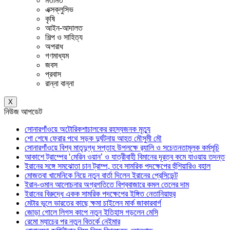
মতামত
এক্সক্লুসিভ
কৃষি
আইন-আদালত
শিল্প ও সাহিত্য
অপরাধ
গণমাধ্যম
জবস
প্রবাস
রান্না বান্না
X
নিউজ আপডেট
সোনারগাঁওয়ে অটোরিকশাচালকের রহস্যজনক মৃত্যু
শো শেষে ফেরার পথে সড়ক দুর্ঘটনায় আহত মৌসুমী মৌ
সোনারগাঁওয়ে বিশ্ব মাতৃদুগ্ধ সপ্তাহ উপলক্ষে র‍্যালি ও সচেতনতামূলক কর্মসূচি
আকাশে ট্রাম্পের ‘মেরিন ওয়ান’ ও যাত্রীবাহী বিমানের দূরত্ব কমে যাওয়ায় তদন্ত
ইরানের সঙ্গে সমঝোতা চান ট্রাম্প, তবে সামরিক পদক্ষেপের হুঁশিয়ারিও বহাল
মোজতবা খামেনিকে নিয়ে নতুন বার্তা দিলেন ইরানের প্রেসিডেন্ট
ইরান-ওমান আলোচনার অগ্রগতিতে বিশ্ববাজারে কমল তেলের দাম
ইরানের বিরুদ্ধে একক সামরিক পদক্ষেপের ইঙ্গিত নেতানিয়াহুর
মেটার ভুলে ভারতের কাছে ক্ষমা চাইলেন মার্ক জাকারবার্গ
জোড়া গোলে লিগস কাপে নতুন ইতিহাস গড়লেন মেসি
রেমো ম্যাচের পর নতুন বিতর্কে নেইমার