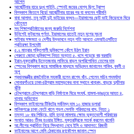
আপেল
আর্জেন্টিনার হারে দুঃখ পাইনি, স্পেনই জয়ের যোগ্য ছিল: ট্রাম্প
বিশ্বকাপ জিতলে বিয়ে! আর্জেন্টিনার হারের পর যা বললেন পরীমনি
বাবা আলাদা, তবু অটুট দুই ভাইয়ের বন্ধন—ইয়ামালের ছোট ভাই কিয়েনকে ঘিরে
কৌতূহল
সব শিক্ষাপ্রতিষ্ঠানের জন্য জরুরি নির্দেশনা
উনিশেই ফুটবলের পূর্ণতা, ইয়ামালের হাতেই নতুন যুগের সূচনা
সাইবার সক্ষমতা ও দেশীয় উদ্ভাবনে নতুন গতি আনতে এমআইএসটিতে
প্রতিরক্ষা উপদেষ্টা
৫.২ মাত্রার শক্তিশালী ভূমিকম্পে কেঁপে উঠল ইরান
পেরুতে জোড়া ভূমিকম্পে নিহত অন্তত ৫, ধসে পড়েছে বহু ঘরবাড়ি
ইরান-যুক্তরাষ্ট্র উত্তেজনায় লাফিয়ে বাড়ল অপরিশোধিত তেলের দাম
স্পেনের বিশ্বকাপ জয়ে সামাজিক মাধ্যমে অভিনন্দন জানালেন শাকিব, বুবলী ও
অপু
প্রধানমন্ত্রীর রাজনৈতিক সহকারী হলেন রাশেদ খাঁন, পেলেন সচিব পদমর্যাদা
সোনারগাঁওয়ে ঢাকা-চট্টগ্রাম মহাসড়কের নানা স্থানে খানাখন্দ, বাড়ছে দুর্ঘটনার
ঝুঁকি
চৌদ্দগ্রামে চৌদ্দগ্রামে বাড়ি নির্মাণকে ঘিরে সংঘর্ষ, হামলা-ভাঙচুরে আহত ৪,
থানায় অভিযোগ
বিশ্বকাপ ফাইনালের টিকিটের সর্বনিম্ন দাম ১০ হাজার ডলার!
মানিকগঞ্জে চাকা ফেটে খালে পড়ল সেলফি পরিবহনের বাস, নিহত ১
তদন্ত ১৮ বার পিছিয়ে, হাদি হত্যা মামলায় ক্ষোভ ভুক্তভোগী পরিবারের
সংঘাত আরও তীব্র হওয়ার ইঙ্গিত, যুক্তরাষ্ট্রকে সতর্ক করলেন খামেনি
আ.লীগের প্রার্থিতা নিয়ে সিদ্ধান্ত নেবে ইসি ও আদালত: রিজভী
ফাইনালের আগে মেসি ঠেকানোর রণকৌশল জানাল স্পেন