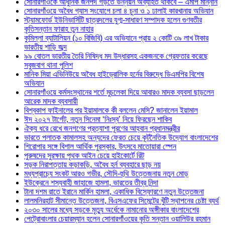
সোনারগাঁওকে আধুনিক জনপদ গড়তে উন্নয়ন অব্যাহত থাকবে – এমপি মান্নান
সোনারগাঁওয়ে অবৈধ গ্যাস সংযোগে চলা ৪ চুনা ও ১ ঢালাই কারখানায় অভিযান
স্ট্যামফোর্ড ইউনিভার্সিটি ছাত্রদলের যুগ্ম-সাধারণ সম্পাদক হলেন গুণবতীর
কৃতিসন্তান ফারাহ তুন নাহার
কুমিল্লা ব্যাটালিয়ন (১০ বিজিবি) এর অভিযানে প্রায় ২ কোটি ৩৯ লাখ টাকার
ভারতীয় শাড়ি জব্দ
৯৯ বোতল ভারতীয় তৈরি নিষিদ্ধ মদ উদ্ধারসহ একজনকে গ্রেফতার করেছে
সবুজবাগ থানা পুলিশ
মানিক মিয়া এভিনিউয়ে অবৈধ হাইড্রোলিক হর্নের বিরুদ্ধে ডিএমপির বিশেষ
অভিযান
সোনারগাঁওয়ে কর্মসংস্থানের শর্তে মুচলেকা দিয়ে আবারও মাদক ব্যবসা ছাড়লেন
আরেক মাদক ব্যবসায়ী
বিশ্বকাপ ফাইনালের পর ইয়ামালকে কী বললেন মেসি? জানালেন ইয়ামাল
ঈদ ২০২৭ টার্গেট, নতুন সিনেমা ‘নিঃস্ব’ নিয়ে ফিরছেন শাকিব
ঐক্য ধরে রেখে জনগণের প্রত্যাশা পূরণের আহ্বান প্রধানমন্ত্রীর
ভারতে পলাতক কামালসহ অন্যদের ফেরত চেয়ে কূটনৈতিক উদ্যোগ বাংলাদেশের
শিরোপার সঙ্গে বিশাল আর্থিক পুরস্কার, উৎসবে মাতোয়ারা স্পেন
পুরুষদের সুরক্ষায় পৃথক আইন চেয়ে হাইকোর্টে রিট
সড়ক নিরাপত্তায় কড়াকড়ি, অবৈধ হর্ন ব্যবহারে ছাড় নয়
মধ্যপ্রাচ্যে সংকট আরও গভীর, সৌদি-হুথি উত্তেজনায় নতুন মোড়
ইউক্রেনে শস্যবাহী জাহাজে হামলা, ভারতের তীব্র নিন্দা
টানা দশম রাতে ইরানে মার্কিন হামলা, একাধিক বিস্ফোরণে নতুন উত্তেজনা
লালমনিরহাট সীমান্তে উত্তেজনা, বিএসএফের সিমেন্টের খুঁটি স্থাপনের চেষ্টা ব্যর্থ
২০৩০ সালের মধ্যে সড়কে মৃত্যু অর্ধেকে নামানোর অঙ্গীকার বাংলাদেশের
পেট্রোবাংলার চেয়ারম্যান হলেন সোনারগাঁওয়ের কৃতি সন্তান ওয়ালিউর রহমান