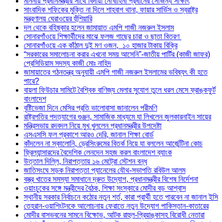
মাননীয় প্রধানমন্ত্রীর সাথে বিদায়ী নৌবাহিনী প্রধানের সৌজন্য সাক্ষাৎ
সাংবাদিক শফিকের মুক্তি না দিলে শাহবাগ থানা, ফায়ার সার্ভিস ও স্বরাষ্ট্র
মন্ত্রণালয় ঘেরাওয়ের হুঁশিয়ারি
দল থেকে বহিষ্কার হলেন জামায়াত এমপি গাজী নজরুল ইসলাম
সোনারগাঁওয়ে শিক্ষার্থীদের মাঝে ফলজ গাছের চারা ও ছাতা বিতরণ ​
সোনারগাঁওয়ে এক কাঁঠাল দুই মণ ওজন, ১০ হাজার টাকায় বিক্রি
“সরকারের সমালোচনা করার এখনো সময় আসেনি”-জাতীয় পার্টির (কাজী জাফর)
প্রেসিডিয়াম সদস্য কাজী মোঃ নাহিদ
জামায়াতের গঠনতন্ত্র অনুযায়ী এমপি গাজী নজরুল ইসলামের ভবিষ্যৎ কী হতে
পারে?
বায়লা ফিউচার সামিটে বৈশ্বিক বাণিজ্য মেলার সুযোগ তুলে ধরল মেসে ফ্রাঙ্কফুর্ট
বাংলাদেশ
বৃষ্টিভেজা দিনে মেসির প্রতি ভালোবাসা জানালেন পরীমণি
রাষ্ট্রপতির পদত্যাগের গুঞ্জন, সামাজিক মাধ্যমে যা লিখলেন জুলকারনাইন সায়ের
মন্ত্রিসভায় রদবদল নিয়ে মুখ খুললেন প্রধানমন্ত্রীর উপদেষ্টা
এসএসসি ফল প্রকাশে আরও দেরি, জানাল শিক্ষা বোর্ড
কাঁদলেন না স্কালোনি, ড্রেসিংরুমের বিতর্ক নিয়ে যা বললেন আর্জেন্টিনা কোচ
ফ্রিল্যান্সারদের বৈদেশিক লেনদেন সহজ করল বাংলাদেশ ব্যাংক
উত্তাল দিল্লি, নিরাপত্তায় ১৬ মেট্রো স্টেশন বন্ধ
জাতিসংঘে সড়ক নিরাপত্তা প্যানেলের যৌথ-সভাপতি রবিউল আলম
বস্ত্র খাতের সমস্যা সমাধানে দ্রুত উদ্যোগ, প্রধানমন্ত্রীর বিশেষ নির্দেশনা
ওয়াংচুকের সঙ্গে মন্ত্রীদের বৈঠক, শিক্ষা সংস্কারে মোদীর বড় আশ্বাস
স্থানীয় সরকার নির্বাচনে কঠোর নতুন শর্ত, কারা প্রার্থী হতে পারবেন না জানাল ইসি
তেহরান-ওয়াশিংটনকে আলোচনায় ফেরাতে নতুন উদ্যোগ পাকিস্তান-কাতারের
মোদীর বাসভবনের সামনে বিক্ষোভ, আটক রাহুল-প্রিয়াঙ্কাসহ বিরোধী নেতারা