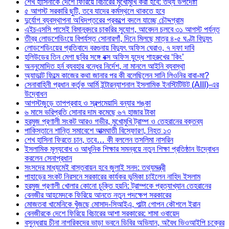
শেখ হাসিনাকে দেশে ফিরিয়ে বিচারের মুখোমুখি করা হবে: তথ্য উপদেষ্টা
৫ আগস্ট সরকারি ছুটি, তবে যাদের কর্মস্থলে থাকতে হবে
দুর্যোগ ব্যবস্থাপনা অধিদপ্তরের প্রকল্পে বদলে যাচ্ছে চৌদ্দগ্রাম
এইচএসসি পাসেই বিমানবন্দরে চাকরির সুযোগ, আবেদন চলবে ৩১ আগস্ট পর্যন্ত
তীব্র লোডশেডিংয়ে বিপর্যস্ত সোনারগাঁ, দিনে মিলছে মাত্র ৪-৫ ঘণ্টা বিদ্যুৎ
লোডশেডিংয়ের প্রতিবাদে বরগুনায় বিদ্যুৎ অফিস ঘেরাও, ৭ দফা দাবি
হলিউডের তিন মেগা ছবির সঙ্গে বক্স অফিস যুদ্ধে শাহরুখের ‘কিং’
অননুমোদিত হর্ন ব্যবহার বন্ধের নির্দেশ, না মানলে আইনি ব্যবস্থা
অ্যাডাল্ট ফিল্মে কাজের কথা জানার পর কী বলেছিলেন সানি লিওনির বাবা-মা?
সেনাবাহিনী প্রধান কর্তৃক আর্মি ইন্টারন্যাশনাল ইসলামিক ইনস্টিটিউট (AIII)-এর
উদ্বোধন
আগস্টজুড়ে তাপপ্রবাহ ও স্বল্পমেয়াদি বন্যার শঙ্কা
৬ মাসে ভরিপ্রতি সোনার দাম কমেছে ৬৭ হাজার টাকা
হরমুজ প্রণালী সংকট আরও গভীর, মুখোমুখি ট্রাম্প ও তেহরানের বক্তব্য
পাকিস্তানে শান্তি সমাবেশে আত্মঘাতী বিস্ফোরণ, নিহত ১৩
শেখ হাসিনা ফিরতে চান, তবে… কী বললেন তসলিমা নাসরিন
ইসলামিক মূল্যবোধ ও আধুনিক শিক্ষার সমন্বয়ে নতুন শিক্ষা প্রতিষ্ঠান উদ্বোধন
করলেন সেনাপ্রধান
সংসদের মাধ্যমেই বাস্তবায়ন হবে জুলাই সনদ: তথ্যমন্ত্রী
পাহাড়ের সংকট নিরসনে সরকারের কার্যকর ভূমিকা চাইলেন নাহিদ ইসলাম
হরমুজ প্রণালী খোলার কোনো চুক্তি হয়নি: ট্রাম্পকে প্রত্যাখ্যান তেহরানের
বেনজীর আহমেদকে ফিরিয়ে আনতে নতুন পদক্ষেপ সরকারের
মোজতবা খামেনিকে খুঁজছে মোসাদ-সিআইএ, পাল্টা গোপন কৌশলে ইরান
বেনজীরকে দেশে ফিরিয়ে বিচারের আশা সরকারের: শামা ওবায়েদ
বসুন্ধরায় চীনা নাগরিকদের ভাড়া ভবনে ডিবির অভিযান, অবৈধ ভিওআইপি চক্রের