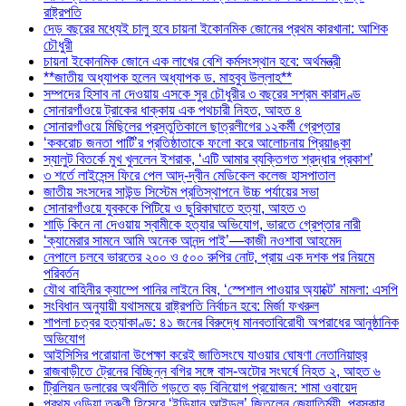
রাষ্ট্রপতি
দেড় বছরের মধ্যেই চালু হবে চায়না ইকোনমিক জোনের প্রথম কারখানা: আশিক
চৌধুরী
চায়না ইকোনমিক জোনে এক লাখের বেশি কর্মসংস্থান হবে: অর্থমন্ত্রী
**জাতীয় অধ্যাপক হলেন অধ্যাপক ড. মাহবুব উল্লাহ**
সম্পদের হিসাব না দেওয়ায় এসকে সুর চৌধুরীর ৩ বছরের সশ্রম কারাদণ্ড
সোনারগাঁওয়ে ট্রাকের ধাক্কায় এক পথচারী নিহত, আহত ৪
সোনারগাঁওয়ে মিছিলের প্রস্তুতিকালে ছাত্রলীগের ১২কর্মী গ্রেপ্তার
‘ককরোচ জনতা পার্টি’র প্রতিষ্ঠাতাকে ফলো করে আলোচনায় প্রিয়াঙ্কা
স্যালুট বিতর্কে মুখ খুললেন ইশরাক, ‘এটি আমার ব্যক্তিগত শ্রদ্ধার প্রকাশ’
৩ শর্তে লাইসেন্স ফিরে পেল আদ্-দ্বীন মেডিকেল কলেজ হাসপাতাল
জাতীয় সংসদের সাউন্ড সিস্টেম প্রতিস্থাপনে উচ্চ পর্যায়ের সভা
সোনারগাঁওয়ে যুবককে পিটিয়ে ও ছুরিকাঘাতে হত্যা, আহত ৩
শাড়ি কিনে না দেওয়ায় স্বামীকে হত্যার অভিযোগ, ভারতে গ্রেপ্তার নারী
‘ক্যামেরার সামনে আমি অনেক আনন্দ পাই’—কাজী নওশাবা আহমেদ
নেপালে চলবে ভারতের ২০০ ও ৫০০ রুপির নোট, প্রায় এক দশক পর নিয়মে
পরিবর্তন
যৌথ বাহিনীর ক্যাম্পে পানির লাইনে বিষ, ‘স্পেশাল পাওয়ার অ্যাক্টে’ মামলা: এসপি
সংবিধান অনুযায়ী যথাসময়ে রাষ্ট্রপতি নির্বাচন হবে: মির্জা ফখরুল
শাপলা চত্বর হত্যাকাণ্ড: ৪১ জনের বিরুদ্ধে মানবতাবিরোধী অপরাধের আনুষ্ঠানিক
অভিযোগ
আইসিসির পরোয়ানা উপেক্ষা করেই জাতিসংঘে যাওয়ার ঘোষণা নেতানিয়াহুর
রাজবাড়ীতে ট্রেনের বিচ্ছিন্ন বগির সঙ্গে বাস-অটোর সংঘর্ষে নিহত ২, আহত ৬
ট্রিলিয়ন ডলারের অর্থনীতি গড়তে বড় বিনিয়োগ প্রয়োজন: শামা ওবায়েদ
প্রথম ওড়িয়া তরুণী হিসেবে ‘ইন্ডিয়ান আইডল’ জিতলেন জ্যোতির্ময়ী, পুরস্কার