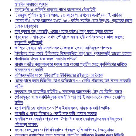
মানবিক সহায়তা প্রদান
বন্যাদুর্গত ও পানিবন্দি মানুষের পাশে বাংলাদেশ নৌবাহিনী
চিরসবুজ পূর্ণিমার জন্মদিন আজ, ৪৫ বছরে পা রাখলেন জনপ্রিয় এই নায়িকা
সোনারগাঁও থেকে আত্মসাৎ হওয়া ৭৫০ কার্টন সয়াবিন তেল উদ্ধার, প্রতারক ট্রাক
চালক গ্রেপ্তার
বালু ব্যবসা বন্ধ করেছি, এবার পাহাড় কাটাও বন্ধ করব: হুমাম কাদের
প্রত্যন্ত এলাকাতেও ত্রাণ পৌঁছাতে সব বাহিনী সমন্বিতভাবে কাজ করছে:
জ্বালানি প্রতিমন্ত্রী
জামিনে বেরিয়ে স্ত্রী-সন্তানসহ ৬ জনকে হত্যা, অভিযুক্ত পলাতক
ইন্টার্নদের হাত ধরেই চিকিৎসায় বিদেশমুখিতা বন্ধ হবে: প্রধানমন্ত্রী তারেক রহমান
গজারিয়ায় যাত্রা শুরু করল ‘ন্যাচার লাউঞ্জ’
পানাম নগরীর প্রবেশদ্বারে ধ্বংস হয়ে যাওয়া প্রাচীন সেতু পুননির্মাণের দাবিতে
মানববন্ধন ও র‌্যালী
বাণিজ্যমন্ত্রীর সাথে ইউরোপীয় ইউনিয়নের রাষ্ট্রদূত এর বৈঠক
চৌদ্দগ্রামে র‌্যাব-বিজিবির যৌথ অভিযানে ৭০ কেজি গাঁজাসহ দুই মাদক কারবারি
আটক
সুন্দরবনে বড় জাহাঙ্গীর বাহিনীর ৩ সদস্যের আত্মসমর্পণ, উদ্ধার জিম্মি জেলে
ধোঁকামুক্ত ও জবাবদিহিমূলক রাজনীতি প্রতিষ্ঠাই জামায়াতের লক্ষ্য : সেলিম
উদ্দিন
যশোরগামী ১৪ হাজার ৫০০ পিস ইয়াবাসহ ৪ মাদক কারবারি আটক
আগামী ৫ বছরে বিদেশে ১ কোটি দক্ষ কর্মী পাঠাবে সরকার
মাননীয় প্রধানমন্ত্রীর প্রতিরক্ষা উপদেষ্টার সঙ্গে নেদারল্যান্ডসের রাষ্ট্রদূতের
সৌজন্য সাক্ষাৎ
সড়ক, রেল, বন্দর ও বিশ্ববিদ্যালয় প্রকল্পে ভূমি অধিগ্রহণ অনুমোদন
বান্দরবানে বন্যার্তদের খাদ্য সহায়তা, শতাধিক পর্যটককে উদ্ধার করল বিজিবি