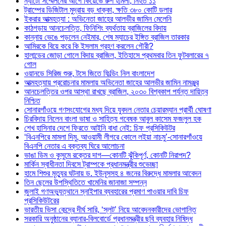
ন্যাটো সম্মেলনের আগে কিয়েভে রুশ হামলা, নিহত ১১
ট্রাম্পের ডিজিটাল মুদ্রায় বড় ধাক্কা, ক্ষতি ৩৮০ কোটি ডলার
ইকরার আত্মহত্যা : অভিনেতা জাহের আলভীর জামিন মেলেনি
কাঠগড়ায় আনচেলত্তি, ফিনিশিং ব্যর্থতায় ব্রাজিলের বিদায়
কান্নায় ভেঙে পড়লেন নেইমার, শেষ ম্যাচের ইঙ্গিত ব্রাজিল তারকার
আমিরকে বিয়ে করে কি ইসলাম গ্রহণ করলেন গৌরী?
হালান্ডের জোড়া গোলে বিদায় ব্রাজিল, ইতিহাসে প্রথমবার তিন ফুটবলারের ৭
গোল
ওয়ানডে সিরিজ শুরু, টসে জিতে ফিল্ডিং নিল বাংলাদেশ
আত্মহত্যায় প্ররোচনার মামলায় অভিনেতা জাহের আলভীর জামিন নামঞ্জুর
আনচেলত্তির ওপর আস্থা রাখছে ব্রাজিল, ২০৩০ বিশ্বকাপ পর্যন্ত দায়িত্ব
নিশ্চিত
সোনারগাঁওয়ে গণসংযোগের মধ্য দিয়ে যুবদল নেতার চেয়ারম্যান প্রার্থী ঘোষণা
চিরবিদায় নিলেন বাংলা ভাষা ও সাহিত্য গবেষক আবুল কাসেম ফজলুল হক
শেখ হাসিনার দেশে ফিরতে আইনি বাধা নেই: চিফ প্রসিকিউটর
‘বিএনপিরে মামলা দিমু, আওয়ামী লীগরে কোলে লইয়া নাচমু’-সোনারগাঁওয়ে
বিএনপি নেতার এ বক্তব্য ঘিরে আলোচনা
ভাঙা ডিম ও কুসুমে রক্তের দাগ—কোনটি ঝুঁকিপূর্ণ, কোনটি নিরাপদ?
মার্কিন স্বাধীনতা দিবসে ট্রাম্পকে প্রধানমন্ত্রীর শুভেচ্ছা
হামে শিশুর মৃত্যুর ঘটনায় ড. ইউনূসসহ ৪ জনের বিরুদ্ধে মামলার আবেদন
তিন ছেলের উপস্থিতিতে খামেনির জানাজা সম্পন্ন
জুলাই গণঅভ্যুত্থানে স্নাইপার ব্যবহারের প্রমাণ পাওয়ার দাবি চিফ
প্রসিকিউটরের
ভারতীয় ভিসা কেন্দ্রে দীর্ঘ সারি, ‘স্লট’ নিয়ে আবেদনকারীদের ভোগান্তি
সরকারি অনুষ্ঠানের ব্যানার-বিলবোর্ডে প্রধানমন্ত্রীর ছবি ব্যবহার নিষিদ্ধ