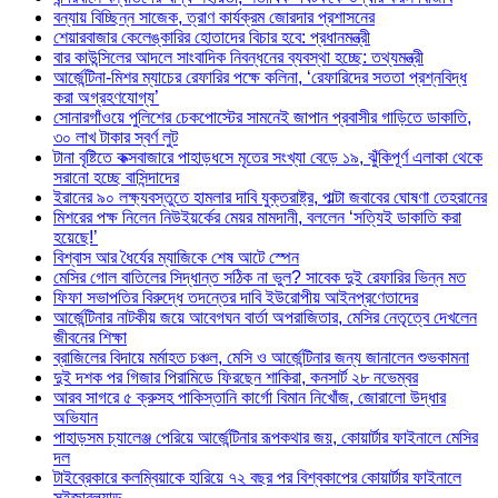
বন্যায় বিচ্ছিন্ন সাজেক, ত্রাণ কার্যক্রম জোরদার প্রশাসনের
শেয়ারবাজার কেলেঙ্কারির হোতাদের বিচার হবে: প্রধানমন্ত্রী
বার কাউন্সিলের আদলে সাংবাদিক নিবন্ধনের ব্যবস্থা হচ্ছে: তথ্যমন্ত্রী
আর্জেন্টিনা-মিশর ম্যাচের রেফারির পক্ষে কলিনা, ‘রেফারিদের সততা প্রশ্নবিদ্ধ
করা অগ্রহণযোগ্য’
সোনারগাঁওয়ে পুলিশের চেকপোস্টের সামনেই জাপান প্রবাসীর গাড়িতে ডাকাতি,
৩০ লাখ টাকার স্বর্ণ লুট
টানা বৃষ্টিতে কক্সবাজারে পাহাড়ধসে মৃতের সংখ্যা বেড়ে ১৯, ঝুঁকিপূর্ণ এলাকা থেকে
সরানো হচ্ছে বাসিন্দাদের
ইরানের ৯০ লক্ষ্যবস্তুতে হামলার দাবি যুক্তরাষ্ট্র, পাল্টা জবাবের ঘোষণা তেহরানের
মিশরের পক্ষ নিলেন নিউইয়র্কের মেয়র মামদানী, বললেন ‘সত্যিই ডাকাতি করা
হয়েছে!’
বিশ্বাস আর ধৈর্যের ম্যাজিকে শেষ আটে স্পেন
মেসির গোল বাতিলের সিদ্ধান্ত সঠিক না ভুল? সাবেক দুই রেফারির ভিন্ন মত
ফিফা সভাপতির বিরুদ্ধে তদন্তের দাবি ইউরোপীয় আইনপ্রণেতাদের
আর্জেন্টিনার নাটকীয় জয়ে আবেগঘন বার্তা অপরাজিতার, মেসির নেতৃত্বে দেখলেন
জীবনের শিক্ষা
ব্রাজিলের বিদায়ে মর্মাহত চঞ্চল, মেসি ও আর্জেন্টিনার জন্য জানালেন শুভকামনা
দুই দশক পর গিজার পিরামিডে ফিরছেন শাকিরা, কনসার্ট ২৮ নভেম্বর
আরব সাগরে ৫ ক্রুসহ পাকিস্তানি কার্গো বিমান নিখোঁজ, জোরালো উদ্ধার
অভিযান
পাহাড়সম চ্যালেঞ্জ পেরিয়ে আর্জেন্টিনার রূপকথার জয়, কোয়ার্টার ফাইনালে মেসির
দল
টাইব্রেকারে কলম্বিয়াকে হারিয়ে ৭২ বছর পর বিশ্বকাপের কোয়ার্টার ফাইনালে
সুইজারল্যান্ড