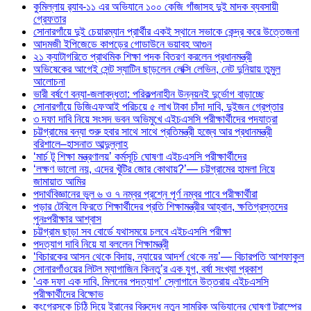
কুমিল্লায় র‍্যাব-১১ এর অভিযানে ১০০ কেজি গাঁজাসহ দুই মাদক ব্যবসায়ী
গ্রেফতার
সোনারগাঁয়ে দুই চেয়ারম্যান প্রার্থীর একই স্থানে সভাকে কেন্দ্র করে উত্তেজনা
আদমজী ইপিজেডে কাপড়ের গোডাউনে ভয়াবহ আগুন
২১ ক্যাটাগরিতে প্রাথমিক শিক্ষা পদক বিতরণ করলেন প্রধানমন্ত্রী
অভিষেকের আগেই সেন্ট স্যাটিন ছাড়লেন লেক্সি লেভিন, নেট দুনিয়ায় তুমুল
আলোচনা
ভারী বর্ষণে বন্যা-জলাবদ্ধতা: পরিকল্পনাহীন উন্নয়নই দুর্ভোগ বাড়াচ্ছে
সোনারগাঁয়ে ডিজিএফআই পরিচয়ে ৫ লাখ টাকা চাঁদা দাবি, দুইজন গ্রেপ্তার
৩ দফা দাবি নিয়ে সংসদ ভবন অভিমুখে এইচএসসি পরীক্ষার্থীদের পদযাত্রা
চট্টগ্রামের বন্যা শুরু হবার সাথে সাথে প্রতিমন্ত্রী হজ্বে আর প্রধানমন্ত্রী
বরিশালে–হাসনাত আব্দুল্লাহ
‘মার্চ টু শিক্ষা মন্ত্রণালয়’ কর্মসূচি ঘোষণা এইচএসসি পরীক্ষার্থীদের
‘লক্ষণ ভালো নয়, এদের খুঁটির জোর কোথায়?’— চট্টগ্রামের হামলা নিয়ে
জামায়াত আমির
পদার্থবিজ্ঞানের ভুল ৬ ও ৭ নম্বর প্রশ্নে পূর্ণ নম্বর পাবে পরীক্ষার্থীরা
পড়ার টেবিলে ফিরতে শিক্ষার্থীদের প্রতি শিক্ষামন্ত্রীর আহ্বান, ক্ষতিগ্রস্তদের
পুনঃপরীক্ষার আশ্বাস
চট্টগ্রাম ছাড়া সব বোর্ডে যথাসময়ে চলবে এইচএসসি পরীক্ষা
পদত্যাগ দাবি নিয়ে যা বললেন শিক্ষামন্ত্রী
‘বিচারকের আসন থেকে বিদায়, ন্যায়ের আদর্শ থেকে নয়’— বিচারপতি আশফাকুল
সোনারগাঁওয়ের লিটল ম্যাগাজিন কিনতু’র এক যুগ, বর্ষা সংখ্যা প্রকাশ
‘এক দফা এক দাবি, মিলনের পদত্যাগ’ স্লোগানে উত্তরায় এইচএসসি
পরীক্ষার্থীদের বিক্ষোভ
কংগ্রেসকে চিঠি দিয়ে ইরানের বিরুদ্ধে নতুন সামরিক অভিযানের ঘোষণা ট্রাম্পের