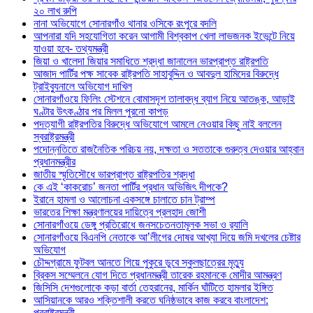
২০ লাখ রুপি
নানা অভিযোগে সোনারগাঁও থানার ওসিকে রংপুরে বদলি
আপনারা যদি সহযোগিতা করেন আগামী বিশ্বকাপ খেলা লাভজনক ইভেন্টে নিয়ে
যাওয়া হবে- তথ্যমন্ত্রী
জিয়া ও খালেদা জিয়ার সমাধিতে শ্রদ্ধা জানালেন ভারপ্রাপ্ত রাষ্ট্রপতি
আজাদ পার্টির পক্ষ সাবেক রাষ্ট্রপতি সাহাবুদ্দিন ও আবদুল হামিদের বিরুদ্ধে
ট্রাইব্যুনালে অভিযোগ দাখিল
সোনারগাঁওয়ে ফিলিং স্টেশনে বোমাসদৃশ তালাবদ্ধ ব্যাগ নিয়ে আতঙ্ক, আড়াই
ঘণ্টার উৎকণ্ঠার পর মিলল পুরনো কাপড়
পদত্যাগী রাষ্ট্রপতির বিরুদ্ধে অভিযোগে আমলে নেওয়ার কিছু নাই বললেন
স্বরাষ্ট্রমন্ত্রী
পদোন্নতিতে রাজনৈতিক পরিচয় নয়, দক্ষতা ও সততাকে গুরুত্ব দেওয়ার আহ্বান
প্রধানমন্ত্রীর
জাতীয় স্মৃতিসৌধে ভারপ্রাপ্ত রাষ্ট্রপতির শ্রদ্ধা
কে এই ‘কাকরোচ’ জনতা পার্টির প্রধান অভিজিৎ দীপকে?
ইরানে হামলা ও আলোচনা একসঙ্গে চালাতে চান ট্রাম্প
ভারতের শিক্ষা মন্ত্রণালয়ের দায়িত্বে প্রলহাদ জোশী
সোনারগাঁওয়ে ডেঙ্গু প্রতিরোধে জনসচেতনতামূলক সভা ও র‍্যালি
সোনারগাঁওয়ে বিএনপি নেতাকে আ’লীগের দোষর আখ্যা দিয়ে জমি দখলের চেষ্টার
অভিযোগ
চৌদ্দগ্রামে ফুটবল আনতে গিয়ে পুকুরে ডুবে স্কুলছাত্রের মৃত্যু
ব্রিকস সম্মেলনে যোগ দিতে প্রধানমন্ত্রী তারেক রহমানকে মোদীর আমন্ত্রণ
জিসিসি দেশগুলোকে কড়া বার্তা তেহরানের, মার্কিন ঘাঁটিতে হামলার ইঙ্গিত
আসিয়ানকে আরও শক্তিশালী করতে ঘনিষ্ঠভাবে কাজ করবে বাংলাদেশ:
পররাষ্ট্রমন্ত্রী