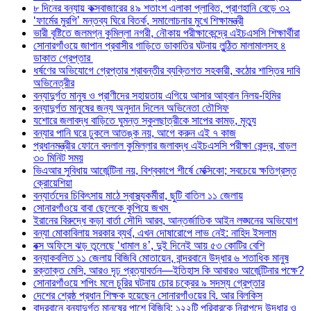
৮ দিনের বন্যায় কক্সবাজারের ৪৯ শতাংশ এলাকা প্লাবিত, প্রাণহানি বেড়ে ৩২
‘ফার্মের মুরগি’ মন্তব্য ঘিরে বিতর্ক, সমালোচনার মুখে শিক্ষামন্ত্রী
ভারী বৃষ্টিতে জলমগ্ন কুমিল্লা নগরী, নৌকায় পরীক্ষাকেন্দ্রে এইচএসসি শিক্ষার্থীরা
সোনারগাঁওয়ে জাপান প্রবাসীর গাড়িতে ডাকাতির ঘটনায় লুন্ঠিত মালামালসহ ৪
ডাকাত গ্রেপ্তার
ধর্ষণের অভিযোগে গ্রেপ্তার শ্রাবন্তীর ব্যক্তিগত সহকারী, কঠোর শাস্তির দাবি
অভিনেত্রীর
বন্যাদুর্গত মানুষ ও প্রাণীদের সহায়তায় এগিয়ে আসার আহ্বান নিলয়-হিমির
বন্যাদুর্গত মানুষের জন্য অনুদান দিলেন অভিনেতা তৌসিফ
যশোরে জলাবদ্ধ বাড়িতে ঘুমন্ত স্কুলছাত্রীকে সাপের কামড়, মৃত্যু
বন্যার পানি ঘরে ঢুকলে আতঙ্ক নয়, আগে করুন এই ৭ কাজ
প্রধানমন্ত্রীর ফোনে বদলাল কুমিল্লার জলাবদ্ধ এইচএসসি পরীক্ষা কেন্দ্র, বাড়ল
৩০ মিনিট সময়
ভিএআর সুবিধায় আর্জেন্টিনা নয়, বিশ্বকাপে শীর্ষে মেক্সিকো; সবচেয়ে ক্ষতিগ্রস্ত
ক্রোয়েশিয়া
বন্যার্তদের চিকিৎসায় মাঠে স্বাস্থ্যকর্মীরা, ছুটি বাতিল ১১ জেলায়
সোনারগাঁওয়ে বাবা ছেলেকে কুপিয়ে জখম
ইরানের বিরুদ্ধে কড়া বার্তা সৌদি আরব, আন্তর্জাতিক আইন লঙ্ঘনের অভিযোগ
বন্যা মোকাবিলায় সরকার ব্যর্থ, এখন দোষারোপে লাভ নেই: নাহিদ ইসলাম
বক্স অফিসে ঝড় তুলেছে ‘ধামাল ৪’, দুই দিনেই আয় ৫৩ কোটির বেশি
বন্যাকবলিত ১১ জেলায় বিজিবি মোতায়েন, বান্দরবানে উদ্ধার ৬ শতাধিক মানুষ
রক্তাক্ত মেসি, আরও দৃঢ় প্রত্যাবর্তন—ইতিহাস কি আবারও আর্জেন্টিনার পক্ষে?
সোনারগাঁওয়ে শপিং মলে চুরির ঘটনায় চোর চক্রের ৯ সদস্য গ্রেপ্তার
দেশের শ্রেষ্ঠ প্রধান শিক্ষক হয়েছেন সোনারগাঁওয়ের বি. আর বিলকিস
বান্দরবানে বন্যাদুর্গত মানুষের পাশে বিজিবি: ১২২টি পরিবারকে নিরাপদে উদ্ধার ও