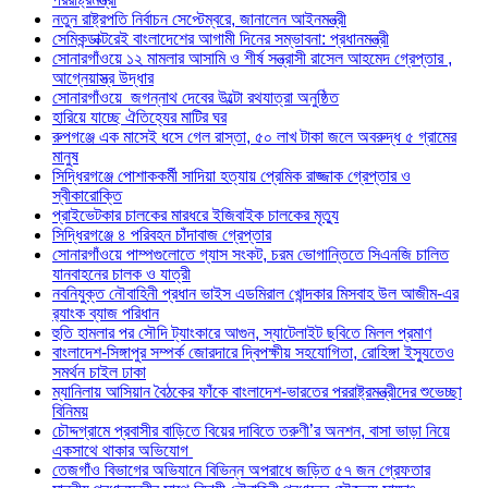
নতুন রাষ্ট্রপতি নির্বাচন সেপ্টেম্বরে, জানালেন আইনমন্ত্রী
সেমিকন্ডাক্টরেই বাংলাদেশের আগামী দিনের সম্ভাবনা: প্রধানমন্ত্রী
সোনারগাঁওয়ে ১২ মামলার আসামি ও শীর্ষ সন্ত্রাসী রাসেল আহমেদ গ্রেপ্তার ,
আগ্নেয়াস্ত্র উদ্ধার
সোনারগাঁওয়ে জগন্নাথ দেবের উল্টো রথযাত্রা অনুষ্ঠিত
হারিয়ে যাচ্ছে ঐতিহ্যের মাটির ঘর
রুপগঞ্জে এক মাসেই ধসে গেল রাস্তা, ৫০ লাখ টাকা জলে অবরুদ্ধ ৫ গ্রামের
মানুষ
সিদ্ধিরগঞ্জে পোশাককর্মী সাদিয়া হত্যায় প্রেমিক রাজ্জাক গ্রেপ্তার ও
স্বীকারোক্তি
প্রাইভেটকার চালকের মারধরে ইজিবাইক চালকের মৃত্যু
সিদ্ধিরগঞ্জে ৪ পরিবহন চাঁদাবাজ গ্রেপ্তার
সোনারগাঁওয়ে পাম্পগুলোতে গ্যাস সংকট, চরম ভোগান্তিতে সিএনজি চালিত
যানবাহনের চালক ও যাত্রী
নবনিযুক্ত নৌবাহিনী প্রধান ভাইস এডমিরাল খোন্দকার মিসবাহ উল আজীম-এর
র‍্যাংক ব্যাজ পরিধান
হুতি হামলার পর সৌদি ট্যাংকারে আগুন, স্যাটেলাইট ছবিতে মিলল প্রমাণ
বাংলাদেশ-সিঙ্গাপুর সম্পর্ক জোরদারে দ্বিপক্ষীয় সহযোগিতা, রোহিঙ্গা ইস্যুতেও
সমর্থন চাইল ঢাকা
ম্যানিলায় আসিয়ান বৈঠকের ফাঁকে বাংলাদেশ-ভারতের পররাষ্ট্রমন্ত্রীদের শুভেচ্ছা
বিনিময়
চৌদ্দগ্রামে প্রবাসীর বাড়িতে বিয়ের দাবিতে তরুণী’র অনশন, বাসা ভাড়া নিয়ে
একসাথে থাকার অভিযোগ
তেজগাঁও বিভাগের অভিযানে বিভিন্ন অপরাধে জড়িত ৫৭ জন গ্রেফতার