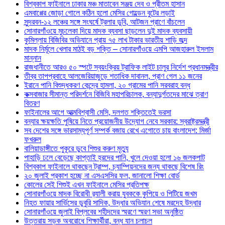
বিশ্বকাপ ফাইনালে ঢাকার মঞ্চ মাতাবেন সঞ্জয় দেব ও প্রীতম হাসান
এমবাপ্পের জোড়া গোলে কঠিন হলো মেসির গোল্ডেন বুটের লড়াই
সুন্দরবন-১২ লঞ্চের সঙ্গে সংঘর্ষে ট্রলার ডুবি, আটজন প্রাণে বাঁচলেন
সোনারগাঁওয়ে মুচলেকা দিয়ে মাদক ব্যবসা ছাড়লেন দুই মাদক ব্যবসায়ী
কুমিল্লায় বিজিবির অভিযানে প্রায় ৭৫ লাখ টাকার ভারতীয় শাড়ি জব্দ
মাদক নির্মূলে খেলার মাঠই বড় শক্তি – সোনারগাঁওয়ে এমপি আজহারুল ইসলাম
মান্নান
রাজধানীতে আরও ৫০ স্পটে স্বয়ংক্রিয় ট্রাফিক লাইট চালুর নির্দেশ প্রধানমন্ত্রীর
তীব্র তাপপ্রবাহে আলজেরিয়াজুড়ে শতাধিক দাবানল, প্রাণ গেল ১১ জনের
ইরানে পানি বিশুদ্ধকরণ কেন্দ্রে হামলা, ২০ গ্রামের পানি সরবরাহ বন্ধ
কক্সবাজার সীমান্ত পরিদর্শনে বিজিবি মহাপরিচালক, বন্যাদুর্গতদের মাঝে ত্রাণ
বিতরণ
ফাইনালের আগে আত্মবিশ্বাসী মেসি, দলগত শক্তিতেই ভরসা
বন্যার ক্ষয়ক্ষতি পুষিয়ে নিতে প্রয়োজনীয় উদ্যোগ নেবে সরকার: স্বরাষ্ট্রমন্ত্রী
সব দেশের সঙ্গে ভারসাম্যপূর্ণ সম্পর্ক বজায় রেখে এগোতে চায় বাংলাদেশ: মির্জা
ফখরুল
বালিয়াডাঙ্গীতে পুকূরে ডুবে শিশুর করুণ মৃত্যু
পাহাড়ি ঢলে বেড়েছে কাপ্তাই হ্রদের পানি, খুলে দেওয়া হলো ১৬ জলকপাট
বিশ্বকাপ ফাইনালে থাকছেন ট্রাম্প, চ্যাম্পিয়নদের জন্য থাকছে বিশেষ রিং
২০ জুলাই প্রকাশ হচ্ছে না এসএসসির ফল, জানালো শিক্ষা বোর্ড
কোলের সেই শিশুই এখন ফাইনালে মেসির প্রতিপক্ষ
সোনারগাঁওয়ে মাদক বিরোধী র‌্যালী করায় যুবককে কুপিয়ে ও পিটিয়ে জখম
নিহত ফায়ার সার্ভিসের ডুবুরি সাদিক, উদ্ধার অভিযান শেষে মরদেহ উদ্ধার
সোনারগাঁওয়ে জুলাই বিপ্লবের শহীদদের স্মরণে স্মরণ সভা অনুষ্ঠিত
উত্তরায় সড়ক অবরোধে শিক্ষার্থীরা, বন্ধ যান চলাচল