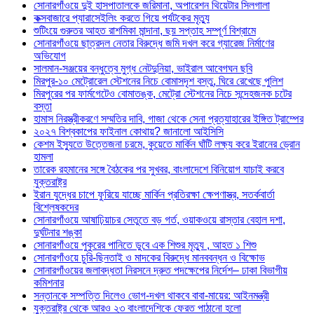
সোনারগাঁওয়ে দুই হাসপাতালকে জরিমানা, অপারেশন থিয়েটার সিলগালা
কক্সবাজারে প্যারাসেইলিং করতে গিয়ে পর্যটকের মৃত্যু
শুটিংয়ে গুরুতর আহত রাশমিকা মান্দানা, ছয় সপ্তাহ সম্পূর্ণ বিশ্রামে
সোনারগাঁওয়ে ছাত্রদল নেতার বিরুদ্ধে জমি দখল করে গ্যারেজ নির্মাণের
অভিযোগ
সালমান-সঞ্জয়ের বন্ধুত্বে মুগ্ধ নেটদুনিয়া, ভাইরাল আবেগঘন ছবি
মিরপুর-১০ মেট্রোরেল স্টেশনের নিচে বোমাসদৃশ বস্তু, ঘিরে রেখেছে পুলিশ
মিরপুরের পর ফার্মগেটেও বোমাতঙ্ক, মেট্রো স্টেশনের নিচে সন্দেহজনক চটের
বস্তা
হামাস নিরস্ত্রীকরণে সম্মতির দাবি, গাজা থেকে সেনা প্রত্যাহারের ইঙ্গিত ট্রাম্পের
২০২৭ বিশ্বকাপের ফাইনাল কোথায়? জানালো আইসিসি
কেশম ইস্যুতে উত্তেজনা চরমে, কুয়েতে মার্কিন ঘাঁটি লক্ষ্য করে ইরানের ড্রোন
হামলা
তারেক রহমানের সঙ্গে বৈঠকের পর সুখবর, বাংলাদেশে বিনিয়োগ যাচাই করবে
যুক্তরাষ্ট্র
ইরান যুদ্ধের চাপে ফুরিয়ে যাচ্ছে মার্কিন প্রতিরক্ষা ক্ষেপণাস্ত্র, সতর্কবার্তা
বিশ্লেষকদের
সোনারগাঁওয়ে আষাঢ়িয়াচর সেতুতে বড় গর্ত, ওয়াকওয়ে রাস্তার বেহাল দশা,
দুর্ঘটনার শঙ্কা
সোনারগাঁওয়ে পুকুরের পানিতে ডুবে এক শিশুর মৃত্যু , আহত ১ শিশু
সোনারগাঁওয়ে চুরি-ছিনতাই ও মাদকের বিরুদ্ধে মানববন্ধন ও বিক্ষোভ
সোনারগাঁওয়ের জলাবদ্ধতা নিরসনে দ্রুত পদক্ষেপের নির্দেশ– ঢাকা বিভাগীয়
কমিশনার
সন্তানকে সম্পত্তি দিলেও ভোগ-দখল থাকবে বাবা-মায়ের: আইনমন্ত্রী
যুক্তরাষ্ট্র থেকে আরও ২৩ বাংলাদেশিকে ফেরত পাঠানো হলো