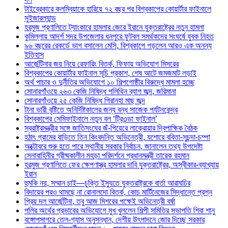
টাইব্রেকারে কলম্বিয়াকে হারিয়ে ৭২ বছর পর বিশ্বকাপের কোয়ার্টার ফাইনালে
সুইজারল্যান্ড
হরমুজ প্রণালিতে ট্যাংকারে হামলার জেরে ইরানে যুক্তরাষ্ট্রের নতুন হামলা
কুমিল্লায় আদর্শ সদর উপজেলার ধনপুরে ফুটবল সমর্থকদের সংঘর্ষে যুবক নিহত
৯৬ বছরের রেকর্ডে ভাগ বসালেন মেসি, বিশ্বকাপে গড়লেন আরও এক অনন্য
ইতিহাস
আর্জেন্টিনার জয় নিয়ে রেফারিং বিতর্ক, ফিফায় অভিযোগ মিসরের
বিশ্বকাপের কোয়ার্টার ফাইনাল সূচি প্রকাশ, শেষ আটে জমজমাট লড়াই
অর্থ পাচার ও দুর্নীতির অভিযোগে ১০ শিল্পগোষ্ঠীর বিরুদ্ধে মামলা হচ্ছে
সোনারগাঁওয়ে ২৬৩ কেজি নিষিদ্ধ পলিথিন ব্যাগ জব্দ, জরিমানা
সোনারগাঁওয়ে ২৫ কেজি নিষিদ্ধ পিরানহা মাছ জব্দ
টানা ভারী বৃষ্টিতে অনির্দিষ্টকালের জন্য বন্ধ সাজেক পর্যটনকেন্দ্র
বিশ্বকাপের সেমিফাইনালে নতুন বল ‘ট্রিওন্ডা ফাইনাল’
স্বরাষ্ট্রমন্ত্রীর সঙ্গে জাতিসংঘের জঁ-পিয়েরে লাক্রোয়ার দ্বিপাক্ষিক বৈঠক
হঠাৎ গ্রামের বাড়িতে তিন কিংবদন্তি অভিনেত্রী, যশোরে ববিতা-সুচন্দা-চম্পা
অক্টোবরে শুরু হতে পারে স্থানীয় সরকার নির্বাচন, জানালেন তথ্য উপদেষ্টা
সেনাবাহিনীর গ্রীষ্মকালীন মহড়া পরিদর্শনে প্রধানমন্ত্রী তারেক রহমান
হরমুজ প্রণালিতে ফের ক্ষেপণাস্ত্র হামলার দাবি যুক্তরাষ্ট্রের, অস্বীকার-ব্যাখ্যায়
ইরান
হুমকি নয়, সম্মান চাই—চুক্তি ইস্যুতে যুক্তরাষ্ট্রকে বার্তা আরাঘচির
বিদায়ের পরও থামছে না রোনালদো বিতর্ক, কোচ মার্টিনেজের সিদ্ধান্তে প্রশ্ন
প্রিয় দল আর্জেন্টিনা, তবু আজ মিশরের পক্ষেই অভিনেত্রী বর্ষা
পলির অর্থের প্রভাবের অভিযোগে মুখ খুললেন শিল্পী সমিতির সভাপতি শিবা শানু
বঙ্গোপসাগরে তেল-গ্যাস অনুসন্ধান, দেশীয় উৎপাদনে জোর দিচ্ছে সরকার