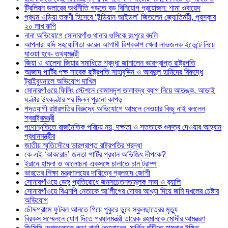
ট্রিলিয়ন ডলারের অর্থনীতি গড়তে বড় বিনিয়োগ প্রয়োজন: শামা ওবায়েদ
প্রথম ওড়িয়া তরুণী হিসেবে ‘ইন্ডিয়ান আইডল’ জিতলেন জ্যোতির্ময়ী, পুরস্কার
২০ লাখ রুপি
নানা অভিযোগে সোনারগাঁও থানার ওসিকে রংপুরে বদলি
আপনারা যদি সহযোগিতা করেন আগামী বিশ্বকাপ খেলা লাভজনক ইভেন্টে নিয়ে
যাওয়া হবে- তথ্যমন্ত্রী
জিয়া ও খালেদা জিয়ার সমাধিতে শ্রদ্ধা জানালেন ভারপ্রাপ্ত রাষ্ট্রপতি
আজাদ পার্টির পক্ষ সাবেক রাষ্ট্রপতি সাহাবুদ্দিন ও আবদুল হামিদের বিরুদ্ধে
ট্রাইব্যুনালে অভিযোগ দাখিল
সোনারগাঁওয়ে ফিলিং স্টেশনে বোমাসদৃশ তালাবদ্ধ ব্যাগ নিয়ে আতঙ্ক, আড়াই
ঘণ্টার উৎকণ্ঠার পর মিলল পুরনো কাপড়
পদত্যাগী রাষ্ট্রপতির বিরুদ্ধে অভিযোগে আমলে নেওয়ার কিছু নাই বললেন
স্বরাষ্ট্রমন্ত্রী
পদোন্নতিতে রাজনৈতিক পরিচয় নয়, দক্ষতা ও সততাকে গুরুত্ব দেওয়ার আহ্বান
প্রধানমন্ত্রীর
জাতীয় স্মৃতিসৌধে ভারপ্রাপ্ত রাষ্ট্রপতির শ্রদ্ধা
কে এই ‘কাকরোচ’ জনতা পার্টির প্রধান অভিজিৎ দীপকে?
ইরানে হামলা ও আলোচনা একসঙ্গে চালাতে চান ট্রাম্প
ভারতের শিক্ষা মন্ত্রণালয়ের দায়িত্বে প্রলহাদ জোশী
সোনারগাঁওয়ে ডেঙ্গু প্রতিরোধে জনসচেতনতামূলক সভা ও র‍্যালি
সোনারগাঁওয়ে বিএনপি নেতাকে আ’লীগের দোষর আখ্যা দিয়ে জমি দখলের চেষ্টার
অভিযোগ
চৌদ্দগ্রামে ফুটবল আনতে গিয়ে পুকুরে ডুবে স্কুলছাত্রের মৃত্যু
ব্রিকস সম্মেলনে যোগ দিতে প্রধানমন্ত্রী তারেক রহমানকে মোদীর আমন্ত্রণ
জিসিসি দেশগুলোকে কড়া বার্তা তেহরানের, মার্কিন ঘাঁটিতে হামলার ইঙ্গিত