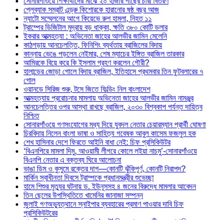
সোনারগাঁওয়ে শিক্ষার্থীদের মাঝে ২০ হাজার গাছের চারা বিতরণ
প্লেব্যাক সম্রাট এন্ড্রু কিশোরকে হারানোর ষষ্ঠ বছর আজ
ন্যাটো সম্মেলনের আগে কিয়েভে রুশ হামলা, নিহত ১১
ট্রাম্পের ডিজিটাল মুদ্রায় বড় ধাক্কা, ক্ষতি ৩৮০ কোটি ডলার
ইকরার আত্মহত্যা : অভিনেতা জাহের আলভীর জামিন মেলেনি
কাঠগড়ায় আনচেলত্তি, ফিনিশিং ব্যর্থতায় ব্রাজিলের বিদায়
কান্নায় ভেঙে পড়লেন নেইমার, শেষ ম্যাচের ইঙ্গিত ব্রাজিল তারকার
আমিরকে বিয়ে করে কি ইসলাম গ্রহণ করলেন গৌরী?
হালান্ডের জোড়া গোলে বিদায় ব্রাজিল, ইতিহাসে প্রথমবার তিন ফুটবলারের ৭
গোল
ওয়ানডে সিরিজ শুরু, টসে জিতে ফিল্ডিং নিল বাংলাদেশ
আত্মহত্যায় প্ররোচনার মামলায় অভিনেতা জাহের আলভীর জামিন নামঞ্জুর
আনচেলত্তির ওপর আস্থা রাখছে ব্রাজিল, ২০৩০ বিশ্বকাপ পর্যন্ত দায়িত্ব
নিশ্চিত
সোনারগাঁওয়ে গণসংযোগের মধ্য দিয়ে যুবদল নেতার চেয়ারম্যান প্রার্থী ঘোষণা
চিরবিদায় নিলেন বাংলা ভাষা ও সাহিত্য গবেষক আবুল কাসেম ফজলুল হক
শেখ হাসিনার দেশে ফিরতে আইনি বাধা নেই: চিফ প্রসিকিউটর
‘বিএনপিরে মামলা দিমু, আওয়ামী লীগরে কোলে লইয়া নাচমু’-সোনারগাঁওয়ে
বিএনপি নেতার এ বক্তব্য ঘিরে আলোচনা
ভাঙা ডিম ও কুসুমে রক্তের দাগ—কোনটি ঝুঁকিপূর্ণ, কোনটি নিরাপদ?
মার্কিন স্বাধীনতা দিবসে ট্রাম্পকে প্রধানমন্ত্রীর শুভেচ্ছা
হামে শিশুর মৃত্যুর ঘটনায় ড. ইউনূসসহ ৪ জনের বিরুদ্ধে মামলার আবেদন
তিন ছেলের উপস্থিতিতে খামেনির জানাজা সম্পন্ন
জুলাই গণঅভ্যুত্থানে স্নাইপার ব্যবহারের প্রমাণ পাওয়ার দাবি চিফ
প্রসিকিউটরের