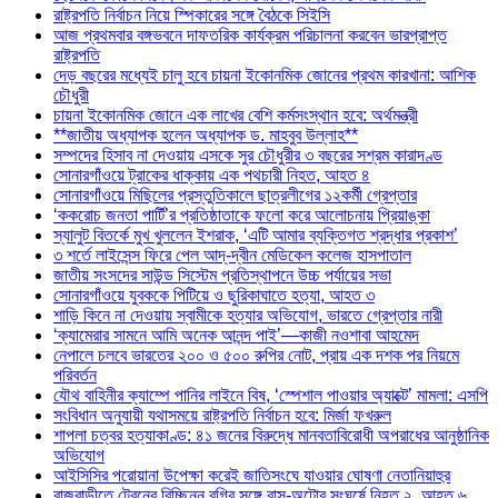
রাষ্ট্রপতি নির্বাচন নিয়ে স্পিকারের সঙ্গে বৈঠকে সিইসি
আজ প্রথমবার বঙ্গভবনে দাফতরিক কার্যক্রম পরিচালনা করবেন ভারপ্রাপ্ত
রাষ্ট্রপতি
দেড় বছরের মধ্যেই চালু হবে চায়না ইকোনমিক জোনের প্রথম কারখানা: আশিক
চৌধুরী
চায়না ইকোনমিক জোনে এক লাখের বেশি কর্মসংস্থান হবে: অর্থমন্ত্রী
**জাতীয় অধ্যাপক হলেন অধ্যাপক ড. মাহবুব উল্লাহ**
সম্পদের হিসাব না দেওয়ায় এসকে সুর চৌধুরীর ৩ বছরের সশ্রম কারাদণ্ড
সোনারগাঁওয়ে ট্রাকের ধাক্কায় এক পথচারী নিহত, আহত ৪
সোনারগাঁওয়ে মিছিলের প্রস্তুতিকালে ছাত্রলীগের ১২কর্মী গ্রেপ্তার
‘ককরোচ জনতা পার্টি’র প্রতিষ্ঠাতাকে ফলো করে আলোচনায় প্রিয়াঙ্কা
স্যালুট বিতর্কে মুখ খুললেন ইশরাক, ‘এটি আমার ব্যক্তিগত শ্রদ্ধার প্রকাশ’
৩ শর্তে লাইসেন্স ফিরে পেল আদ্-দ্বীন মেডিকেল কলেজ হাসপাতাল
জাতীয় সংসদের সাউন্ড সিস্টেম প্রতিস্থাপনে উচ্চ পর্যায়ের সভা
সোনারগাঁওয়ে যুবককে পিটিয়ে ও ছুরিকাঘাতে হত্যা, আহত ৩
শাড়ি কিনে না দেওয়ায় স্বামীকে হত্যার অভিযোগ, ভারতে গ্রেপ্তার নারী
‘ক্যামেরার সামনে আমি অনেক আনন্দ পাই’—কাজী নওশাবা আহমেদ
নেপালে চলবে ভারতের ২০০ ও ৫০০ রুপির নোট, প্রায় এক দশক পর নিয়মে
পরিবর্তন
যৌথ বাহিনীর ক্যাম্পে পানির লাইনে বিষ, ‘স্পেশাল পাওয়ার অ্যাক্টে’ মামলা: এসপি
সংবিধান অনুযায়ী যথাসময়ে রাষ্ট্রপতি নির্বাচন হবে: মির্জা ফখরুল
শাপলা চত্বর হত্যাকাণ্ড: ৪১ জনের বিরুদ্ধে মানবতাবিরোধী অপরাধের আনুষ্ঠানিক
অভিযোগ
আইসিসির পরোয়ানা উপেক্ষা করেই জাতিসংঘে যাওয়ার ঘোষণা নেতানিয়াহুর
রাজবাড়ীতে ট্রেনের বিচ্ছিন্ন বগির সঙ্গে বাস-অটোর সংঘর্ষে নিহত ২, আহত ৬