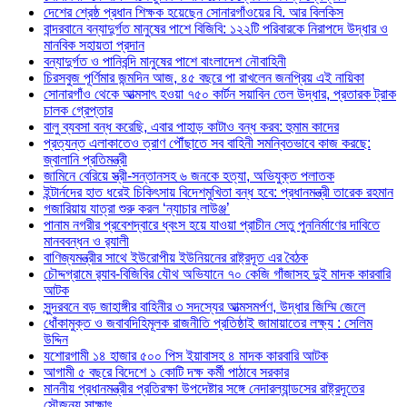
দেশের শ্রেষ্ঠ প্রধান শিক্ষক হয়েছেন সোনারগাঁওয়ের বি. আর বিলকিস
বান্দরবানে বন্যাদুর্গত মানুষের পাশে বিজিবি: ১২২টি পরিবারকে নিরাপদে উদ্ধার ও
মানবিক সহায়তা প্রদান
বন্যাদুর্গত ও পানিবন্দি মানুষের পাশে বাংলাদেশ নৌবাহিনী
চিরসবুজ পূর্ণিমার জন্মদিন আজ, ৪৫ বছরে পা রাখলেন জনপ্রিয় এই নায়িকা
সোনারগাঁও থেকে আত্মসাৎ হওয়া ৭৫০ কার্টন সয়াবিন তেল উদ্ধার, প্রতারক ট্রাক
চালক গ্রেপ্তার
বালু ব্যবসা বন্ধ করেছি, এবার পাহাড় কাটাও বন্ধ করব: হুমাম কাদের
প্রত্যন্ত এলাকাতেও ত্রাণ পৌঁছাতে সব বাহিনী সমন্বিতভাবে কাজ করছে:
জ্বালানি প্রতিমন্ত্রী
জামিনে বেরিয়ে স্ত্রী-সন্তানসহ ৬ জনকে হত্যা, অভিযুক্ত পলাতক
ইন্টার্নদের হাত ধরেই চিকিৎসায় বিদেশমুখিতা বন্ধ হবে: প্রধানমন্ত্রী তারেক রহমান
গজারিয়ায় যাত্রা শুরু করল ‘ন্যাচার লাউঞ্জ’
পানাম নগরীর প্রবেশদ্বারে ধ্বংস হয়ে যাওয়া প্রাচীন সেতু পুননির্মাণের দাবিতে
মানববন্ধন ও র‌্যালী
বাণিজ্যমন্ত্রীর সাথে ইউরোপীয় ইউনিয়নের রাষ্ট্রদূত এর বৈঠক
চৌদ্দগ্রামে র‌্যাব-বিজিবির যৌথ অভিযানে ৭০ কেজি গাঁজাসহ দুই মাদক কারবারি
আটক
সুন্দরবনে বড় জাহাঙ্গীর বাহিনীর ৩ সদস্যের আত্মসমর্পণ, উদ্ধার জিম্মি জেলে
ধোঁকামুক্ত ও জবাবদিহিমূলক রাজনীতি প্রতিষ্ঠাই জামায়াতের লক্ষ্য : সেলিম
উদ্দিন
যশোরগামী ১৪ হাজার ৫০০ পিস ইয়াবাসহ ৪ মাদক কারবারি আটক
আগামী ৫ বছরে বিদেশে ১ কোটি দক্ষ কর্মী পাঠাবে সরকার
মাননীয় প্রধানমন্ত্রীর প্রতিরক্ষা উপদেষ্টার সঙ্গে নেদারল্যান্ডসের রাষ্ট্রদূতের
সৌজন্য সাক্ষাৎ