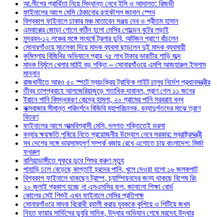
আ.লীগের প্রার্থিতা নিয়ে সিদ্ধান্ত নেবে ইসি ও আদালত: রিজভী
ফাইনালের আগে মেসি ঠেকানোর রণকৌশল জানাল স্পেন
বিশ্বকাপ ফাইনালে ঢাকার মঞ্চ মাতাবেন সঞ্জয় দেব ও প্রীতম হাসান
এমবাপ্পের জোড়া গোলে কঠিন হলো মেসির গোল্ডেন বুটের লড়াই
সুন্দরবন-১২ লঞ্চের সঙ্গে সংঘর্ষে ট্রলার ডুবি, আটজন প্রাণে বাঁচলেন
সোনারগাঁওয়ে মুচলেকা দিয়ে মাদক ব্যবসা ছাড়লেন দুই মাদক ব্যবসায়ী
কুমিল্লায় বিজিবির অভিযানে প্রায় ৭৫ লাখ টাকার ভারতীয় শাড়ি জব্দ
মাদক নির্মূলে খেলার মাঠই বড় শক্তি – সোনারগাঁওয়ে এমপি আজহারুল ইসলাম
মান্নান
রাজধানীতে আরও ৫০ স্পটে স্বয়ংক্রিয় ট্রাফিক লাইট চালুর নির্দেশ প্রধানমন্ত্রীর
তীব্র তাপপ্রবাহে আলজেরিয়াজুড়ে শতাধিক দাবানল, প্রাণ গেল ১১ জনের
ইরানে পানি বিশুদ্ধকরণ কেন্দ্রে হামলা, ২০ গ্রামের পানি সরবরাহ বন্ধ
কক্সবাজার সীমান্ত পরিদর্শনে বিজিবি মহাপরিচালক, বন্যাদুর্গতদের মাঝে ত্রাণ
বিতরণ
ফাইনালের আগে আত্মবিশ্বাসী মেসি, দলগত শক্তিতেই ভরসা
বন্যার ক্ষয়ক্ষতি পুষিয়ে নিতে প্রয়োজনীয় উদ্যোগ নেবে সরকার: স্বরাষ্ট্রমন্ত্রী
সব দেশের সঙ্গে ভারসাম্যপূর্ণ সম্পর্ক বজায় রেখে এগোতে চায় বাংলাদেশ: মির্জা
ফখরুল
বালিয়াডাঙ্গীতে পুকূরে ডুবে শিশুর করুণ মৃত্যু
পাহাড়ি ঢলে বেড়েছে কাপ্তাই হ্রদের পানি, খুলে দেওয়া হলো ১৬ জলকপাট
বিশ্বকাপ ফাইনালে থাকছেন ট্রাম্প, চ্যাম্পিয়নদের জন্য থাকছে বিশেষ রিং
২০ জুলাই প্রকাশ হচ্ছে না এসএসসির ফল, জানালো শিক্ষা বোর্ড
কোলের সেই শিশুই এখন ফাইনালে মেসির প্রতিপক্ষ
সোনারগাঁওয়ে মাদক বিরোধী র‌্যালী করায় যুবককে কুপিয়ে ও পিটিয়ে জখম
নিহত ফায়ার সার্ভিসের ডুবুরি সাদিক, উদ্ধার অভিযান শেষে মরদেহ উদ্ধার