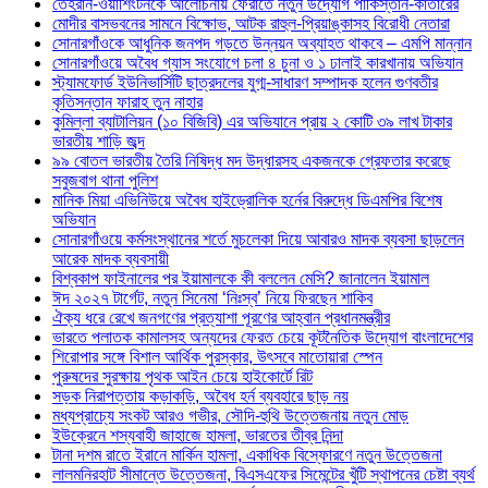
তেহরান-ওয়াশিংটনকে আলোচনায় ফেরাতে নতুন উদ্যোগ পাকিস্তান-কাতারের
মোদীর বাসভবনের সামনে বিক্ষোভ, আটক রাহুল-প্রিয়াঙ্কাসহ বিরোধী নেতারা
সোনারগাঁওকে আধুনিক জনপদ গড়তে উন্নয়ন অব্যাহত থাকবে – এমপি মান্নান
সোনারগাঁওয়ে অবৈধ গ্যাস সংযোগে চলা ৪ চুনা ও ১ ঢালাই কারখানায় অভিযান
স্ট্যামফোর্ড ইউনিভার্সিটি ছাত্রদলের যুগ্ম-সাধারণ সম্পাদক হলেন গুণবতীর
কৃতিসন্তান ফারাহ তুন নাহার
কুমিল্লা ব্যাটালিয়ন (১০ বিজিবি) এর অভিযানে প্রায় ২ কোটি ৩৯ লাখ টাকার
ভারতীয় শাড়ি জব্দ
৯৯ বোতল ভারতীয় তৈরি নিষিদ্ধ মদ উদ্ধারসহ একজনকে গ্রেফতার করেছে
সবুজবাগ থানা পুলিশ
মানিক মিয়া এভিনিউয়ে অবৈধ হাইড্রোলিক হর্নের বিরুদ্ধে ডিএমপির বিশেষ
অভিযান
সোনারগাঁওয়ে কর্মসংস্থানের শর্তে মুচলেকা দিয়ে আবারও মাদক ব্যবসা ছাড়লেন
আরেক মাদক ব্যবসায়ী
বিশ্বকাপ ফাইনালের পর ইয়ামালকে কী বললেন মেসি? জানালেন ইয়ামাল
ঈদ ২০২৭ টার্গেট, নতুন সিনেমা ‘নিঃস্ব’ নিয়ে ফিরছেন শাকিব
ঐক্য ধরে রেখে জনগণের প্রত্যাশা পূরণের আহ্বান প্রধানমন্ত্রীর
ভারতে পলাতক কামালসহ অন্যদের ফেরত চেয়ে কূটনৈতিক উদ্যোগ বাংলাদেশের
শিরোপার সঙ্গে বিশাল আর্থিক পুরস্কার, উৎসবে মাতোয়ারা স্পেন
পুরুষদের সুরক্ষায় পৃথক আইন চেয়ে হাইকোর্টে রিট
সড়ক নিরাপত্তায় কড়াকড়ি, অবৈধ হর্ন ব্যবহারে ছাড় নয়
মধ্যপ্রাচ্যে সংকট আরও গভীর, সৌদি-হুথি উত্তেজনায় নতুন মোড়
ইউক্রেনে শস্যবাহী জাহাজে হামলা, ভারতের তীব্র নিন্দা
টানা দশম রাতে ইরানে মার্কিন হামলা, একাধিক বিস্ফোরণে নতুন উত্তেজনা
লালমনিরহাট সীমান্তে উত্তেজনা, বিএসএফের সিমেন্টের খুঁটি স্থাপনের চেষ্টা ব্যর্থ