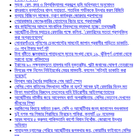
সড়ক, রেল, বন্দর ও বিশ্ববিদ্যালয় প্রকল্পে ভূমি অধিগ্রহণ অনুমোদন
বান্দরবানে বন্যার্তদের খাদ্য সহায়তা, শতাধিক পর্যটককে উদ্ধার করল বিজিবি
বন্যায় বিচ্ছিন্ন সাজেক, ত্রাণ কার্যক্রম জোরদার প্রশাসনের
শেয়ারবাজার কেলেঙ্কারির হোতাদের বিচার হবে: প্রধানমন্ত্রী
বার কাউন্সিলের আদলে সাংবাদিক নিবন্ধনের ব্যবস্থা হচ্ছে: তথ্যমন্ত্রী
আর্জেন্টিনা-মিশর ম্যাচের রেফারির পক্ষে কলিনা, ‘রেফারিদের সততা প্রশ্নবিদ্ধ
করা অগ্রহণযোগ্য’
সোনারগাঁওয়ে পুলিশের চেকপোস্টের সামনেই জাপান প্রবাসীর গাড়িতে ডাকাতি,
৩০ লাখ টাকার স্বর্ণ লুট
টানা বৃষ্টিতে কক্সবাজারে পাহাড়ধসে মৃতের সংখ্যা বেড়ে ১৯, ঝুঁকিপূর্ণ এলাকা থেকে
সরানো হচ্ছে বাসিন্দাদের
ইরানের ৯০ লক্ষ্যবস্তুতে হামলার দাবি যুক্তরাষ্ট্র, পাল্টা জবাবের ঘোষণা তেহরানের
মিশরের পক্ষ নিলেন নিউইয়র্কের মেয়র মামদানী, বললেন ‘সত্যিই ডাকাতি করা
হয়েছে!’
বিশ্বাস আর ধৈর্যের ম্যাজিকে শেষ আটে স্পেন
মেসির গোল বাতিলের সিদ্ধান্ত সঠিক না ভুল? সাবেক দুই রেফারির ভিন্ন মত
ফিফা সভাপতির বিরুদ্ধে তদন্তের দাবি ইউরোপীয় আইনপ্রণেতাদের
আর্জেন্টিনার নাটকীয় জয়ে আবেগঘন বার্তা অপরাজিতার, মেসির নেতৃত্বে দেখলেন
জীবনের শিক্ষা
ব্রাজিলের বিদায়ে মর্মাহত চঞ্চল, মেসি ও আর্জেন্টিনার জন্য জানালেন শুভকামনা
দুই দশক পর গিজার পিরামিডে ফিরছেন শাকিরা, কনসার্ট ২৮ নভেম্বর
আরব সাগরে ৫ ক্রুসহ পাকিস্তানি কার্গো বিমান নিখোঁজ, জোরালো উদ্ধার
অভিযান
পাহাড়সম চ্যালেঞ্জ পেরিয়ে আর্জেন্টিনার রূপকথার জয়, কোয়ার্টার ফাইনালে মেসির
দল