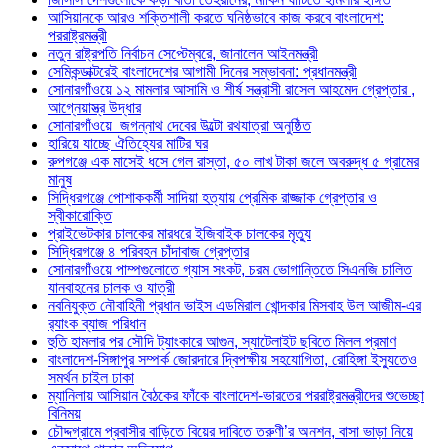
আসিয়ানকে আরও শক্তিশালী করতে ঘনিষ্ঠভাবে কাজ করবে বাংলাদেশ:
পররাষ্ট্রমন্ত্রী
নতুন রাষ্ট্রপতি নির্বাচন সেপ্টেম্বরে, জানালেন আইনমন্ত্রী
সেমিকন্ডাক্টরেই বাংলাদেশের আগামী দিনের সম্ভাবনা: প্রধানমন্ত্রী
সোনারগাঁওয়ে ১২ মামলার আসামি ও শীর্ষ সন্ত্রাসী রাসেল আহমেদ গ্রেপ্তার ,
আগ্নেয়াস্ত্র উদ্ধার
সোনারগাঁওয়ে জগন্নাথ দেবের উল্টো রথযাত্রা অনুষ্ঠিত
হারিয়ে যাচ্ছে ঐতিহ্যের মাটির ঘর
রুপগঞ্জে এক মাসেই ধসে গেল রাস্তা, ৫০ লাখ টাকা জলে অবরুদ্ধ ৫ গ্রামের
মানুষ
সিদ্ধিরগঞ্জে পোশাককর্মী সাদিয়া হত্যায় প্রেমিক রাজ্জাক গ্রেপ্তার ও
স্বীকারোক্তি
প্রাইভেটকার চালকের মারধরে ইজিবাইক চালকের মৃত্যু
সিদ্ধিরগঞ্জে ৪ পরিবহন চাঁদাবাজ গ্রেপ্তার
সোনারগাঁওয়ে পাম্পগুলোতে গ্যাস সংকট, চরম ভোগান্তিতে সিএনজি চালিত
যানবাহনের চালক ও যাত্রী
নবনিযুক্ত নৌবাহিনী প্রধান ভাইস এডমিরাল খোন্দকার মিসবাহ উল আজীম-এর
র‍্যাংক ব্যাজ পরিধান
হুতি হামলার পর সৌদি ট্যাংকারে আগুন, স্যাটেলাইট ছবিতে মিলল প্রমাণ
বাংলাদেশ-সিঙ্গাপুর সম্পর্ক জোরদারে দ্বিপক্ষীয় সহযোগিতা, রোহিঙ্গা ইস্যুতেও
সমর্থন চাইল ঢাকা
ম্যানিলায় আসিয়ান বৈঠকের ফাঁকে বাংলাদেশ-ভারতের পররাষ্ট্রমন্ত্রীদের শুভেচ্ছা
বিনিময়
চৌদ্দগ্রামে প্রবাসীর বাড়িতে বিয়ের দাবিতে তরুণী’র অনশন, বাসা ভাড়া নিয়ে