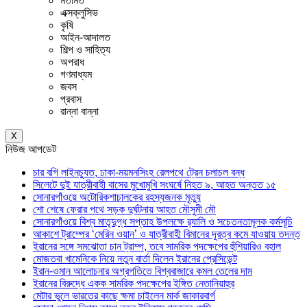
মতামত
এক্সক্লুসিভ
কৃষি
আইন-আদালত
শিল্প ও সাহিত্য
অপরাধ
গণমাধ্যম
জবস
প্রবাস
রান্না বান্না
X
নিউজ আপডেট
চার বগি লাইনচ্যুত, ঢাকা-ময়মনসিংহ রেলপথে ট্রেন চলাচল বন্ধ
সিলেটে দুই যাত্রীবাহী বাসের মুখোমুখি সংঘর্ষে নিহত ৯, আহত অন্তত ১৫
সোনারগাঁওয়ে অটোরিকশাচালকের রহস্যজনক মৃত্যু
শো শেষে ফেরার পথে সড়ক দুর্ঘটনায় আহত মৌসুমী মৌ
সোনারগাঁওয়ে বিশ্ব মাতৃদুগ্ধ সপ্তাহ উপলক্ষে র‍্যালি ও সচেতনতামূলক কর্মসূচি
আকাশে ট্রাম্পের ‘মেরিন ওয়ান’ ও যাত্রীবাহী বিমানের দূরত্ব কমে যাওয়ায় তদন্ত
ইরানের সঙ্গে সমঝোতা চান ট্রাম্প, তবে সামরিক পদক্ষেপের হুঁশিয়ারিও বহাল
মোজতবা খামেনিকে নিয়ে নতুন বার্তা দিলেন ইরানের প্রেসিডেন্ট
ইরান-ওমান আলোচনার অগ্রগতিতে বিশ্ববাজারে কমল তেলের দাম
ইরানের বিরুদ্ধে একক সামরিক পদক্ষেপের ইঙ্গিত নেতানিয়াহুর
মেটার ভুলে ভারতের কাছে ক্ষমা চাইলেন মার্ক জাকারবার্গ