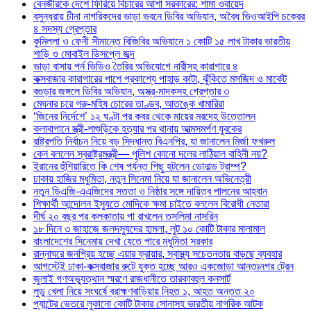
বেনজীরকে দেশে ফিরিয়ে বিচারের আশা সরকারের: শামা ওবায়েদ
বসুন্ধরায় চীনা নাগরিকদের ভাড়া ভবনে ডিবির অভিযান, অবৈধ ভিওআইপি চক্রের
৪ সদস্য গ্রেপ্তার
কুমিল্লা ও ফেনী সীমান্তে বিজিবির অভিযানে ১ কোটি ১৫ লাখ টাকার ভারতীয়
শাড়ি ও মোবাইল ডিসপ্লে জব্দ
ভাড়া বাসায় পর্ন ভিডিও তৈরির অভিযোগে নারীসহ কারাগারে ৪
কক্সবাজার কারাগারের পাশে প্রকাশ্যে পাহাড় কাটা, ঝুঁকিতে মসজিদ ও মার্কেট
বগুড়ার জঙ্গলে ডিবির অভিযান, অস্ত্র-মাদকসহ গ্রেপ্তার ৩
মেঘনার চরে গরু-মহিষ চোরের তাণ্ডব, আতঙ্কে খামারিরা
‘জিনের নির্দেশে’ ১২ ঘণ্টা পর কবর থেকে মায়ের মরদেহ উত্তোলন
কলাবাগানে স্ত্রী-শাশুড়িকে হত্যার পর থানায় আত্মসমর্পণ যুবকের
রাষ্ট্রপতি নির্বাচন নিয়ে বড় সিদ্ধান্ত বিএনপির, যা জানালেন মির্জা ফখরুল
কেন বললেন স্বরাষ্ট্রমন্ত্রী— পুলিশ কোনো দলের লাঠিয়াল বাহিনী নয়?
ইরানের হুঁশিয়ারিতে কি শেষ পর্যন্ত পিছু হটলেন ডোনাল্ড ট্রাম্প?
ঢাকায় হাজির মধুমিতা, নতুন সিনেমা নিয়ে যা জানালেন অভিনেত্রী
নতুন ডিএজি-এএজিদের সততা ও নিষ্ঠার সঙ্গে দায়িত্ব পালনের আহ্বান
শিক্ষার্থী আন্দোলন ইস্যুতে মোদিকে ক্ষমা চাইতে বললেন বিরোধী নেতারা
দীর্ঘ ২০ বছর পর কলকাতায় পা রাখলেন তসলিমা নাসরিন
১৮ দিনে ৩ জাহাজে জলদস্যুদের হামলা, লুট ১০ কোটি টাকার মালামাল
বাংলাদেশের সিনেমায় দেখা যেতে পারে মধুমিতা সরকার
রান্নাঘরে জনপ্রিয় হচ্ছে এয়ার ফ্রায়ার, স্বাস্থ্য সচেতনতায় বাড়ছে ব্যবহার
আগস্টেই ঢাকা-কক্সবাজার রুটে যুক্ত হচ্ছে আরও একজোড়া আন্তঃনগর ট্রেন
জুলাই গণঅভ্যুত্থান স্মরণে রাজধানীতে তারকাবহুল কনসার্ট
লুডু খেলা নিয়ে সংঘর্ষে ব্রাহ্মণবাড়িয়ায় নিহত ১, আহত অন্তত ২০
প্যান্টের ভেতরে লুকানো কোটি টাকার সোনাসহ ভারতীয় নাগরিক আটক