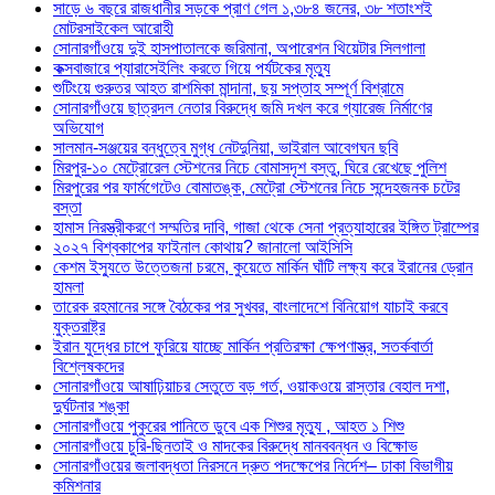
সাড়ে ৬ বছরে রাজধানীর সড়কে প্রাণ গেল ১,৩৮৪ জনের, ৩৮ শতাংশই
মোটরসাইকেল আরোহী
সোনারগাঁওয়ে দুই হাসপাতালকে জরিমানা, অপারেশন থিয়েটার সিলগালা
কক্সবাজারে প্যারাসেইলিং করতে গিয়ে পর্যটকের মৃত্যু
শুটিংয়ে গুরুতর আহত রাশমিকা মান্দানা, ছয় সপ্তাহ সম্পূর্ণ বিশ্রামে
সোনারগাঁওয়ে ছাত্রদল নেতার বিরুদ্ধে জমি দখল করে গ্যারেজ নির্মাণের
অভিযোগ
সালমান-সঞ্জয়ের বন্ধুত্বে মুগ্ধ নেটদুনিয়া, ভাইরাল আবেগঘন ছবি
মিরপুর-১০ মেট্রোরেল স্টেশনের নিচে বোমাসদৃশ বস্তু, ঘিরে রেখেছে পুলিশ
মিরপুরের পর ফার্মগেটেও বোমাতঙ্ক, মেট্রো স্টেশনের নিচে সন্দেহজনক চটের
বস্তা
হামাস নিরস্ত্রীকরণে সম্মতির দাবি, গাজা থেকে সেনা প্রত্যাহারের ইঙ্গিত ট্রাম্পের
২০২৭ বিশ্বকাপের ফাইনাল কোথায়? জানালো আইসিসি
কেশম ইস্যুতে উত্তেজনা চরমে, কুয়েতে মার্কিন ঘাঁটি লক্ষ্য করে ইরানের ড্রোন
হামলা
তারেক রহমানের সঙ্গে বৈঠকের পর সুখবর, বাংলাদেশে বিনিয়োগ যাচাই করবে
যুক্তরাষ্ট্র
ইরান যুদ্ধের চাপে ফুরিয়ে যাচ্ছে মার্কিন প্রতিরক্ষা ক্ষেপণাস্ত্র, সতর্কবার্তা
বিশ্লেষকদের
সোনারগাঁওয়ে আষাঢ়িয়াচর সেতুতে বড় গর্ত, ওয়াকওয়ে রাস্তার বেহাল দশা,
দুর্ঘটনার শঙ্কা
সোনারগাঁওয়ে পুকুরের পানিতে ডুবে এক শিশুর মৃত্যু , আহত ১ শিশু
সোনারগাঁওয়ে চুরি-ছিনতাই ও মাদকের বিরুদ্ধে মানববন্ধন ও বিক্ষোভ
সোনারগাঁওয়ের জলাবদ্ধতা নিরসনে দ্রুত পদক্ষেপের নির্দেশ– ঢাকা বিভাগীয়
কমিশনার