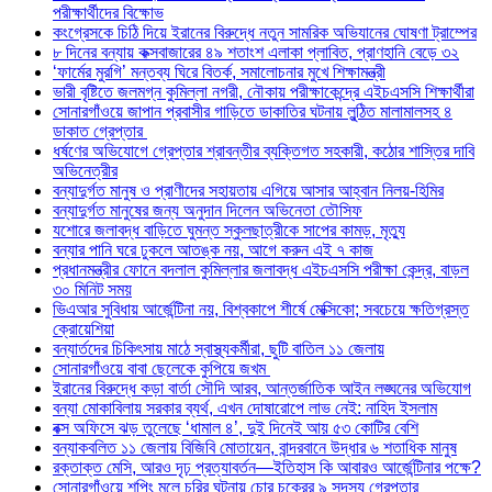
পরীক্ষার্থীদের বিক্ষোভ
কংগ্রেসকে চিঠি দিয়ে ইরানের বিরুদ্ধে নতুন সামরিক অভিযানের ঘোষণা ট্রাম্পের
৮ দিনের বন্যায় কক্সবাজারের ৪৯ শতাংশ এলাকা প্লাবিত, প্রাণহানি বেড়ে ৩২
‘ফার্মের মুরগি’ মন্তব্য ঘিরে বিতর্ক, সমালোচনার মুখে শিক্ষামন্ত্রী
ভারী বৃষ্টিতে জলমগ্ন কুমিল্লা নগরী, নৌকায় পরীক্ষাকেন্দ্রে এইচএসসি শিক্ষার্থীরা
সোনারগাঁওয়ে জাপান প্রবাসীর গাড়িতে ডাকাতির ঘটনায় লুন্ঠিত মালামালসহ ৪
ডাকাত গ্রেপ্তার
ধর্ষণের অভিযোগে গ্রেপ্তার শ্রাবন্তীর ব্যক্তিগত সহকারী, কঠোর শাস্তির দাবি
অভিনেত্রীর
বন্যাদুর্গত মানুষ ও প্রাণীদের সহায়তায় এগিয়ে আসার আহ্বান নিলয়-হিমির
বন্যাদুর্গত মানুষের জন্য অনুদান দিলেন অভিনেতা তৌসিফ
যশোরে জলাবদ্ধ বাড়িতে ঘুমন্ত স্কুলছাত্রীকে সাপের কামড়, মৃত্যু
বন্যার পানি ঘরে ঢুকলে আতঙ্ক নয়, আগে করুন এই ৭ কাজ
প্রধানমন্ত্রীর ফোনে বদলাল কুমিল্লার জলাবদ্ধ এইচএসসি পরীক্ষা কেন্দ্র, বাড়ল
৩০ মিনিট সময়
ভিএআর সুবিধায় আর্জেন্টিনা নয়, বিশ্বকাপে শীর্ষে মেক্সিকো; সবচেয়ে ক্ষতিগ্রস্ত
ক্রোয়েশিয়া
বন্যার্তদের চিকিৎসায় মাঠে স্বাস্থ্যকর্মীরা, ছুটি বাতিল ১১ জেলায়
সোনারগাঁওয়ে বাবা ছেলেকে কুপিয়ে জখম
ইরানের বিরুদ্ধে কড়া বার্তা সৌদি আরব, আন্তর্জাতিক আইন লঙ্ঘনের অভিযোগ
বন্যা মোকাবিলায় সরকার ব্যর্থ, এখন দোষারোপে লাভ নেই: নাহিদ ইসলাম
বক্স অফিসে ঝড় তুলেছে ‘ধামাল ৪’, দুই দিনেই আয় ৫৩ কোটির বেশি
বন্যাকবলিত ১১ জেলায় বিজিবি মোতায়েন, বান্দরবানে উদ্ধার ৬ শতাধিক মানুষ
রক্তাক্ত মেসি, আরও দৃঢ় প্রত্যাবর্তন—ইতিহাস কি আবারও আর্জেন্টিনার পক্ষে?
সোনারগাঁওয়ে শপিং মলে চুরির ঘটনায় চোর চক্রের ৯ সদস্য গ্রেপ্তার