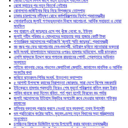
জোড়া গোলে লিগস কাপে নতুন ইতিহাস গড়লেন মেসি
রেমো ম্যাচের পর নতুন বিতর্কে নেইমার
রোনালদো-জর্জিইনার বিয়ে নিয়ে বিশ্বজুড়ে তোলপাড়
ঢাকার চারপাশের নদীদূষণ রোধে কর্মপরিকল্পনার নির্দেশ প্রধানমন্ত্রীর
সোনারগাঁওয়ে জুলাই গণঅভ্যুত্থান দিবসে আলোচনা, আর্থিক সহায়তা ও দোয়া
মাহফিল
পথ হারালে এই জাদুঘরে এসে পথ খুঁজে নেবো: ড. ইউনূস
জুলাই শহীদ পরিবার ও যোদ্ধাদের সহায়তায় ব্যয় হাজার কোটি টাকা
গণতান্ত্রিক আন্দোলনের প্রতিচ্ছবি ‘জুলাই স্মৃতি জাদুঘর’: প্রধানমন্ত্রী
বহু বছর পর ফের আলোচনায় দেব-শুভশ্রী, ভাইরাল ছবিতে মাতোয়ারা ভক্তরা
জবি সংঘর্ষ: হাসপাতালে আহতদের ওপরও হামলার অভিযোগ, দায়ী ছাত্রদল
এসপি মাসুদকে উদ্দেশ করে পলাতক রায়হানের পোস্ট, গ্রেপ্তারে অভিযান
অব্যাহত
লাইভে কান্নায় ভেঙে পড়লেন জ্যোতিকা জ্যোতি, জানালেন মানসিক ও আর্থিক
সংকটের কথা
জবিতে ছাত্রদল-শিবির সংঘর্ষ, উত্তপ্ত ক্যাম্পাস
৫ আগস্ট উপলক্ষে র‌্যাবের নিরাপত্তা জোরদার, সারা দেশে বিশেষ নজরদারি
ইউক্রেনে হামলার প্রস্তুতি নিয়েও শেষ মুহূর্তে পরিকল্পনা বাতিল করল ইরান
শাকিব খানকে কথা দিলেন ববিতা, শর্ত পূরণ হলেই ফিরবেন বড় পর্দায়
জুলাই আন্দোলনের ইতিহাস বিকৃতির অপচেষ্টা রুখে দেওয়ার আহ্বান শফিকুর
রহমানের
হাসিনার বক্তব্য প্রচার করলে নেওয়া হবে ব্যবস্থা: তথ্য উপদেষ্টা
গুম প্রতিরোধে কঠোর আইন, মৃত্যুদণ্ডসহ নতুন বিধানের সড়া মন্ত্রিসভায়
অনুমোদন
চলচ্চিত্র শিল্পকে ডিজিটাল যুগের উপযোগী করার আহ্বান তথ্যমন্ত্রীর