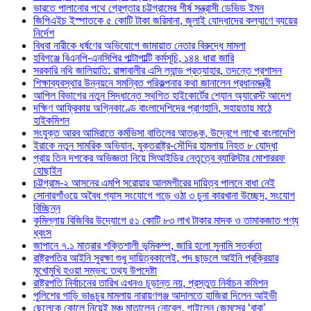
ভারতে পালানোর পথে গ্রেপ্তার চট্টগ্রামের শীর্ষ সন্ত্রাসী ডেভিড ইমন
জিপিএইচ ইস্পাতকে ৫ কোটি টাকা জরিমানা, জুলাই যোদ্ধাদের কল্যাণে ব্যয়ের
নির্দেশ
বিধবা নারীকে ধর্ষণের অভিযোগে জামায়াত নেতার বিরুদ্ধে মামলা
হবিগঞ্জে বিএনপি-এনসিপির পাল্টাপাল্টি কর্মসূচি, ১৪৪ ধারা জারি
সরকারি নথি জালিয়াতি: রাঙ্গাবালীর এসি ল্যান্ড প্রত্যাহার, তদন্তে প্রশাসন
শিক্ষাব্যবস্থার উন্নয়নে সমন্বিত পরিকল্পনার কথা জানালেন প্রধানমন্ত্রী
আপিল বিভাগের নতুন সিদ্ধান্তে স্থগিত হাইকোর্টের শ্যোন অ্যারেস্ট আদেশ
দক্ষিণ আফ্রিকায় অগ্নিকাণ্ডে বাংলাদেশিদের প্রাণহানি, সহায়তায় মাঠে
হাইকমিশন
সংযুক্ত আরব আমিরাতে কর্মভিসা বাতিলের আতঙ্ক, উদ্বেগে লাখো বাংলাদেশি
ইরাকে নতুন সামরিক অভিযান, যুক্তরাষ্ট্র-সৌদির হামলায় নিহত ৮ যোদ্ধা
প্রায় তিন দশকের অভিজ্ঞতা নিয়ে সিআইডির নেতৃত্বে ব্যারিস্টার মোশাররফ
হোছাইন
চট্টগ্রাম-২ আসনের এমপি সরোয়ার আলমগীরের দায়িত্ব পালনে বাধা নেই
সোনারগাঁওয়ে অবৈধ গ্যাস সংযোগে গড়ে ওঠা ৩ চুনা কারখানা উচ্ছেদ, সংযোগ
বিচ্ছিন্ন
কুমিল্লায় বিজিবির উদ্যোগে ৫১ কোটি ৮৩ লাখ টাকার মাদক ও তামাকজাত পণ্য
ধ্বংস
জাপানে ৭.১ মাত্রার শক্তিশালী ভূমিকম্প, জারি হলো সুনামি সতর্কতা
রাষ্ট্রপতির আইনি সুরক্ষা শুধু দায়িত্বকালেই, পদ ছাড়লে আইনি প্রক্রিয়ার
মুখোমুখি হওয়া সম্ভব: তথ্য উপদেষ্টা
রাষ্ট্রপতি নির্বাচনের তারিখ এখনও চূড়ান্ত নয়, প্রস্তুত নির্বাচন কমিশন
পুলিশের গাড়ি ভাঙচুর মামলায় নারায়ণগঞ্জ আদালতে হাজিরা দিলেন আইভী
ছেলেকে কোলে নিয়েই মঞ্চ মাতালেন নোবেল, গাইলেন জেমসের ‘বাবা’