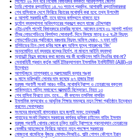
সিলেটে ২৬ দিন ধরে নিখোঁজ বিমানবন্দর কর্মকর্তা আরিফুল্লাহ জেলিন
তৈরি পোশাক রপ্তানিতে ১৪.৭৩ শতাংশ প্রবৃদ্ধি, আশাবাদী রপ্তানিকারকরা
শেখ হাসিনাকে দেশে ফিরিয়ে বিচারের মুখোমুখি করা হবে: তথ্য উপদেষ্টা
৫ আগস্ট সরকারি ছুটি, তবে যাদের কর্মস্থলে থাকতে হবে
দুর্যোগ ব্যবস্থাপনা অধিদপ্তরের প্রকল্পে বদলে যাচ্ছে চৌদ্দগ্রাম
এইচএসসি পাসেই বিমানবন্দরে চাকরির সুযোগ, আবেদন চলবে ৩১ আগস্ট পর্যন্ত
তীব্র লোডশেডিংয়ে বিপর্যস্ত সোনারগাঁ, দিনে মিলছে মাত্র ৪-৫ ঘণ্টা বিদ্যুৎ
লোডশেডিংয়ের প্রতিবাদে বরগুনায় বিদ্যুৎ অফিস ঘেরাও, ৭ দফা দাবি
হলিউডের তিন মেগা ছবির সঙ্গে বক্স অফিস যুদ্ধে শাহরুখের ‘কিং’
অননুমোদিত হর্ন ব্যবহার বন্ধের নির্দেশ, না মানলে আইনি ব্যবস্থা
অ্যাডাল্ট ফিল্মে কাজের কথা জানার পর কী বলেছিলেন সানি লিওনির বাবা-মা?
সেনাবাহিনী প্রধান কর্তৃক আর্মি ইন্টারন্যাশনাল ইসলামিক ইনস্টিটিউট (AIII)-এর
উদ্বোধন
আগস্টজুড়ে তাপপ্রবাহ ও স্বল্পমেয়াদি বন্যার শঙ্কা
৬ মাসে ভরিপ্রতি সোনার দাম কমেছে ৬৭ হাজার টাকা
হরমুজ প্রণালী সংকট আরও গভীর, মুখোমুখি ট্রাম্প ও তেহরানের বক্তব্য
পাকিস্তানে শান্তি সমাবেশে আত্মঘাতী বিস্ফোরণ, নিহত ১৩
শেখ হাসিনা ফিরতে চান, তবে… কী বললেন তসলিমা নাসরিন
ইসলামিক মূল্যবোধ ও আধুনিক শিক্ষার সমন্বয়ে নতুন শিক্ষা প্রতিষ্ঠান উদ্বোধন
করলেন সেনাপ্রধান
সংসদের মাধ্যমেই বাস্তবায়ন হবে জুলাই সনদ: তথ্যমন্ত্রী
পাহাড়ের সংকট নিরসনে সরকারের কার্যকর ভূমিকা চাইলেন নাহিদ ইসলাম
হরমুজ প্রণালী খোলার কোনো চুক্তি হয়নি: ট্রাম্পকে প্রত্যাখ্যান তেহরানের
বেনজীর আহমেদকে ফিরিয়ে আনতে নতুন পদক্ষেপ সরকারের
মোজতবা খামেনিকে খুঁজছে মোসাদ-সিআইএ, পাল্টা গোপন কৌশলে ইরান