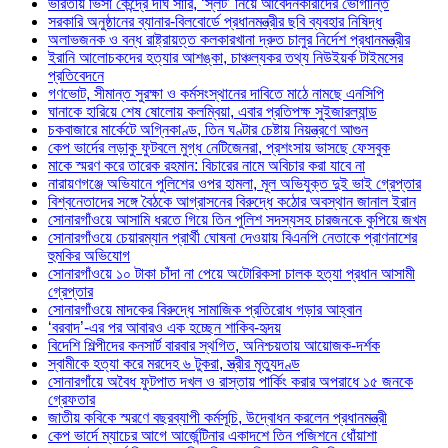
ভারতীয় ভিসা কেন্দ্রে দীর্ঘ সারি, ‘স্লট’ নিয়ে আবেদনকারীদের ভোগান্তি
সরকারি অনুষ্ঠানের ব্যানার-বিলবোর্ডে প্রধানমন্ত্রীর ছবি ব্যবহার নিষিদ্ধ
অলাভজনক ও বন্ধ রাষ্ট্রায়ত্ত কলকারখানা দ্রুত চালুর নির্দেশ প্রধানমন্ত্রীর
ইরানি আলোচকদের হত্যার আশঙ্কা, চাঞ্চল্যকর তথ্য নিউইয়র্ক টাইমসের
প্রতিবেদনে
গণভোট, সীমান্ত সুরক্ষা ও কর্মসংস্থানের দাবিতে মাঠে নামছে এনসিপি
ঘানাকে হারিয়ে শেষ ষোলোয় কলম্বিয়া, এবার প্রতিপক্ষ সুইজারল্যান্ড
চকবাজারে মার্কেটে অগ্নিকাণ্ড, তিন ঘণ্টার চেষ্টায় নিয়ন্ত্রণে আগুন
কেপ ভার্দের লড়াকু ফুটবলে মুগ্ধ নেটিজেনরা, প্রশংসায় ভাসছে ফেসবুক
মাকে স্মরণ করে তারেক রহমান: বিচারের নামে অবিচার করা যাবে না
নারায়ণগঞ্জে অভিযানে পুলিশের ওপর হামলা, মূল অভিযুক্ত দুই ভাই গ্রেপ্তার
বিশ্বনেতাদের সঙ্গে বৈঠকে আগ্রাসনের বিরুদ্ধে কঠোর অবস্থান জানাল ইরান
সোনারগাঁওয়ে আসামি ধরতে গিয়ে তিন পুলিশ সদস্যসহ চারজনকে কুপিয়ে জখম
সোনারগাঁওয়ে চেয়ারম্যান প্রার্থী ঘোষনা দেওয়ায় বিএনপি নেতাকে প্রাণনাশের
হুমকির অভিযোগ
সোনারগাঁওয়ে ১০ টাকা চাঁদা না পেয়ে অটোরিকসা চালক হত্যা প্রধান আসামী
গ্রেপ্তার
সোনারগাঁওয়ে মাদকের বিরুদ্ধে সামাজিক প্রতিরোধ গড়ার আহ্বান
‘বরবাদ’-এর পর আবারও এক হচ্ছেন শাকিব-হৃদয়
বিদেশি শিল্পীদের কনসার্ট বারবার স্থগিত, অনিশ্চয়তায় আয়োজক-দর্শক
স্বামীকে হত্যা করে মরদেহ ৬ টুকরা, স্ত্রীর মৃত্যুদণ্ড
সোনারগাঁয়ে অবৈধ ফুটপাত দখল ও রাস্তায় পার্কিং করার অপরাধে ১৫ জনকে
গ্রেফতার
জাতীয় কবিকে স্মরণে বছরব্যাপী কর্মসূচি, উদ্বোধন করলেন প্রধানমন্ত্রী
কেপ ভার্দে ম্যাচের আগে আর্জেন্টিনার একাদশে তিন পজিশনে ধোঁয়াশা