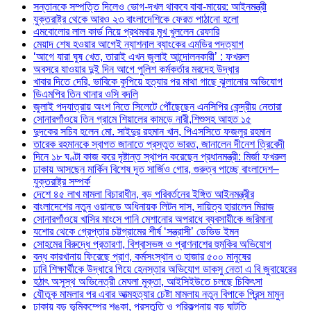
সন্তানকে সম্পত্তি দিলেও ভোগ-দখল থাকবে বাবা-মায়ের: আইনমন্ত্রী
যুক্তরাষ্ট্র থেকে আরও ২৩ বাংলাদেশিকে ফেরত পাঠানো হলো
এমবোলোর লাল কার্ড নিয়ে প্রথমবার মুখ খুললেন রেফারি
মেয়াদ শেষ হওয়ার আগেই ন্যাশনাল ব্যাংকের এমডির পদত্যাগ
‘আগে যারা ঘুষ খেত, তারাই এখন জুলাই আন্দোলনকারী’ : ফখরুল
অবসরে যাওয়ার দুই দিন আগে পুলিশ কর্মকর্তার মরদেহ উদ্ধার
খাবার দিতে দেরি, ভাবিকে কুপিয়ে হত্যার পর মাথা গাছে ঝুলানোর অভিযোগ
ডিএমপির তিন থানার ওসি বদলি
জুলাই পদযাত্রায় অংশ নিতে সিলেটে পৌঁছেছেন এনসিপির কেন্দ্রীয় নেতারা
সোনারগাঁওয়ে তিন গ্রামে শিয়ালের কামড়ে নারী,শিশুসহ আহত ১৫
দুদকের সচিব হলেন মো. সাইদুর রহমান খান, পিএসসিতে ফজলুর রহমান
তারেক রহমানকে স্বাগত জানাতে প্রস্তুত ভারত, জানালেন দীনেশ ত্রিবেদী
দিনে ১৮ ঘণ্টা কাজ করে দৃষ্টান্ত স্থাপন করেছেন প্রধানমন্ত্রী: মির্জা ফখরুল
ঢাকায় আসছেন মার্কিন বিশেষ দূত সার্জিও গোর, গুরুত্ব পাচ্ছে বাংলাদেশ–
যুক্তরাষ্ট্র সম্পর্ক
দেশে ৪৫ লাখ মামলা বিচারাধীন, বড় পরিবর্তনের ইঙ্গিত আইনমন্ত্রীর
বাংলাদেশের নতুন ওয়ানডে অধিনায়ক লিটন দাস, দায়িত্ব হারালেন মিরাজ
সোনারগাঁওয়ে খাসির মাংসে পানি মেশানোর অপরাধে ব্যবসায়ীকে জরিমানা
যশোর থেকে গ্রেপ্তার চট্টগ্রামের শীর্ষ ‘সন্ত্রাসী’ ডেভিড ইমন
সোহমের বিরুদ্ধে প্রতারণা, বিশ্বাসভঙ্গ ও প্রাণনাশের হুমকির অভিযোগ
বন্ধ কারখানায় ফিরেছে প্রাণ, কর্মসংস্থান ৩ হাজার ৫০০ মানুষের
ঢাবি শিক্ষার্থীকে উদ্ধারে গিয়ে হেনস্তার অভিযোগ ডাকসু নেতা এ বি জুবায়েরের
হঠাৎ অসুস্থ অভিনেত্রী মেঘলা মুক্তা, আইসিইউতে চলছে চিকিৎসা
যৌতুক মামলার পর এবার আত্মহত্যার চেষ্টা মামলায় নতুন বিপাকে প্রিন্স মামুন
ঢাকায় বড় ভূমিকম্পের শঙ্কা, প্রস্তুতি ও পরিকল্পনায় বড় ঘাটতি