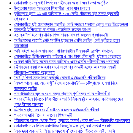
সোনারগাঁওয়ে জুলাই বিপ্লবের শহীদদের স্মরণে স্মরণ সভা অনুষ্ঠিত
উত্তরায় সড়ক অবরোধে শিক্ষার্থীরা, বন্ধ যান চলাচল
কুমিল্লায় র‍্যাব-১১ এর অভিযানে ১০০ কেজি গাঁজাসহ দুই মাদক ব্যবসায়ী
গ্রেফতার
সোনারগাঁয়ে দুই চেয়ারম্যান প্রার্থীর একই স্থানে সভাকে কেন্দ্র করে উত্তেজনা
আদমজী ইপিজেডে কাপড়ের গোডাউনে ভয়াবহ আগুন
২১ ক্যাটাগরিতে প্রাথমিক শিক্ষা পদক বিতরণ করলেন প্রধানমন্ত্রী
অভিষেকের আগেই সেন্ট স্যাটিন ছাড়লেন লেক্সি লেভিন, নেট দুনিয়ায় তুমুল
আলোচনা
ভারী বর্ষণে বন্যা-জলাবদ্ধতা: পরিকল্পনাহীন উন্নয়নই দুর্ভোগ বাড়াচ্ছে
সোনারগাঁয়ে ডিজিএফআই পরিচয়ে ৫ লাখ টাকা চাঁদা দাবি, দুইজন গ্রেপ্তার
৩ দফা দাবি নিয়ে সংসদ ভবন অভিমুখে এইচএসসি পরীক্ষার্থীদের পদযাত্রা
চট্টগ্রামের বন্যা শুরু হবার সাথে সাথে প্রতিমন্ত্রী হজ্বে আর প্রধানমন্ত্রী
বরিশালে–হাসনাত আব্দুল্লাহ
‘মার্চ টু শিক্ষা মন্ত্রণালয়’ কর্মসূচি ঘোষণা এইচএসসি পরীক্ষার্থীদের
‘লক্ষণ ভালো নয়, এদের খুঁটির জোর কোথায়?’— চট্টগ্রামের হামলা নিয়ে
জামায়াত আমির
পদার্থবিজ্ঞানের ভুল ৬ ও ৭ নম্বর প্রশ্নে পূর্ণ নম্বর পাবে পরীক্ষার্থীরা
পড়ার টেবিলে ফিরতে শিক্ষার্থীদের প্রতি শিক্ষামন্ত্রীর আহ্বান, ক্ষতিগ্রস্তদের
পুনঃপরীক্ষার আশ্বাস
চট্টগ্রাম ছাড়া সব বোর্ডে যথাসময়ে চলবে এইচএসসি পরীক্ষা
পদত্যাগ দাবি নিয়ে যা বললেন শিক্ষামন্ত্রী
‘বিচারকের আসন থেকে বিদায়, ন্যায়ের আদর্শ থেকে নয়’— বিচারপতি আশফাকুল
সোনারগাঁওয়ের লিটল ম্যাগাজিন কিনতু’র এক যুগ, বর্ষা সংখ্যা প্রকাশ
‘এক দফা এক দাবি, মিলনের পদত্যাগ’ স্লোগানে উত্তরায় এইচএসসি