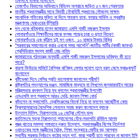
একসাথে থাকার অভিযোগ
তেজগাঁও বিভাগের অভিযানে বিভিন্ন অপরাধে জড়িত ৫৭ জন গ্রেফতার
মাননীয় প্রধানমন্ত্রীর সাথে বিদায়ী নৌবাহিনী প্রধানের সৌজন্য সাক্ষাৎ
সাংবাদিক শফিকের মুক্তি না দিলে শাহবাগ থানা, ফায়ার সার্ভিস ও স্বরাষ্ট্র
মন্ত্রণালয় ঘেরাওয়ের হুঁশিয়ারি
দল থেকে বহিষ্কার হলেন জামায়াত এমপি গাজী নজরুল ইসলাম
সোনারগাঁওয়ে শিক্ষার্থীদের মাঝে ফলজ গাছের চারা ও ছাতা বিতরণ ​
সোনারগাঁওয়ে এক কাঁঠাল দুই মণ ওজন, ১০ হাজার টাকায় বিক্রি
“সরকারের সমালোচনা করার এখনো সময় আসেনি”-জাতীয় পার্টির (কাজী জাফর)
প্রেসিডিয়াম সদস্য কাজী মোঃ নাহিদ
জামায়াতের গঠনতন্ত্র অনুযায়ী এমপি গাজী নজরুল ইসলামের ভবিষ্যৎ কী হতে
পারে?
বায়লা ফিউচার সামিটে বৈশ্বিক বাণিজ্য মেলার সুযোগ তুলে ধরল মেসে ফ্রাঙ্কফুর্ট
বাংলাদেশ
বৃষ্টিভেজা দিনে মেসির প্রতি ভালোবাসা জানালেন পরীমণি
রাষ্ট্রপতির পদত্যাগের গুঞ্জন, সামাজিক মাধ্যমে যা লিখলেন জুলকারনাইন সায়ের
মন্ত্রিসভায় রদবদল নিয়ে মুখ খুললেন প্রধানমন্ত্রীর উপদেষ্টা
এসএসসি ফল প্রকাশে আরও দেরি, জানাল শিক্ষা বোর্ড
কাঁদলেন না স্কালোনি, ড্রেসিংরুমের বিতর্ক নিয়ে যা বললেন আর্জেন্টিনা কোচ
ফ্রিল্যান্সারদের বৈদেশিক লেনদেন সহজ করল বাংলাদেশ ব্যাংক
উত্তাল দিল্লি, নিরাপত্তায় ১৬ মেট্রো স্টেশন বন্ধ
জাতিসংঘে সড়ক নিরাপত্তা প্যানেলের যৌথ-সভাপতি রবিউল আলম
বস্ত্র খাতের সমস্যা সমাধানে দ্রুত উদ্যোগ, প্রধানমন্ত্রীর বিশেষ নির্দেশনা
ওয়াংচুকের সঙ্গে মন্ত্রীদের বৈঠক, শিক্ষা সংস্কারে মোদীর বড় আশ্বাস
স্থানীয় সরকার নির্বাচনে কঠোর নতুন শর্ত, কারা প্রার্থী হতে পারবেন না জানাল ইসি