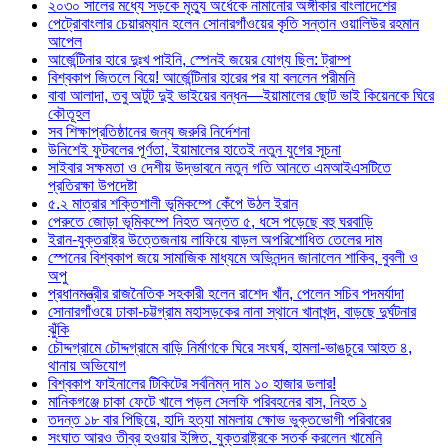
২০৩০ সালের মধ্যে সড়কে মৃত্যু অর্ধেকে নামানোর অঙ্গীকার বাংলাদেশের
পেট্রোবাংলার চেয়ারম্যান হলেন সোনারগাঁওয়ের কৃতি সন্তান ওয়ালিউর রহমান
আপেল
আর্জেন্টিনার হারে দুঃখ পাইনি, স্পেনই জয়ের যোগ্য ছিল: ট্রাম্প
বিশ্বকাপ জিতলে বিয়ে! আর্জেন্টিনার হারের পর যা বললেন পরীমনি
বাবা আলাদা, তবু অটুট দুই ভাইয়ের বন্ধন—ইয়ামালের ছোট ভাই কিয়েনকে ঘিরে
কৌতূহল
সব শিক্ষাপ্রতিষ্ঠানের জন্য জরুরি নির্দেশনা
উনিশেই ফুটবলের পূর্ণতা, ইয়ামালের হাতেই নতুন যুগের সূচনা
সাইবার সক্ষমতা ও দেশীয় উদ্ভাবনে নতুন গতি আনতে এমআইএসটিতে
প্রতিরক্ষা উপদেষ্টা
৫.২ মাত্রার শক্তিশালী ভূমিকম্পে কেঁপে উঠল ইরান
পেরুতে জোড়া ভূমিকম্পে নিহত অন্তত ৫, ধসে পড়েছে বহু ঘরবাড়ি
ইরান-যুক্তরাষ্ট্র উত্তেজনায় লাফিয়ে বাড়ল অপরিশোধিত তেলের দাম
স্পেনের বিশ্বকাপ জয়ে সামাজিক মাধ্যমে অভিনন্দন জানালেন শাকিব, বুবলী ও
অপু
প্রধানমন্ত্রীর রাজনৈতিক সহকারী হলেন রাশেদ খাঁন, পেলেন সচিব পদমর্যাদা
সোনারগাঁওয়ে ঢাকা-চট্টগ্রাম মহাসড়কের নানা স্থানে খানাখন্দ, বাড়ছে দুর্ঘটনার
ঝুঁকি
চৌদ্দগ্রামে চৌদ্দগ্রামে বাড়ি নির্মাণকে ঘিরে সংঘর্ষ, হামলা-ভাঙচুরে আহত ৪,
থানায় অভিযোগ
বিশ্বকাপ ফাইনালের টিকিটের সর্বনিম্ন দাম ১০ হাজার ডলার!
মানিকগঞ্জে চাকা ফেটে খালে পড়ল সেলফি পরিবহনের বাস, নিহত ১
তদন্ত ১৮ বার পিছিয়ে, হাদি হত্যা মামলায় ক্ষোভ ভুক্তভোগী পরিবারের
সংঘাত আরও তীব্র হওয়ার ইঙ্গিত, যুক্তরাষ্ট্রকে সতর্ক করলেন খামেনি