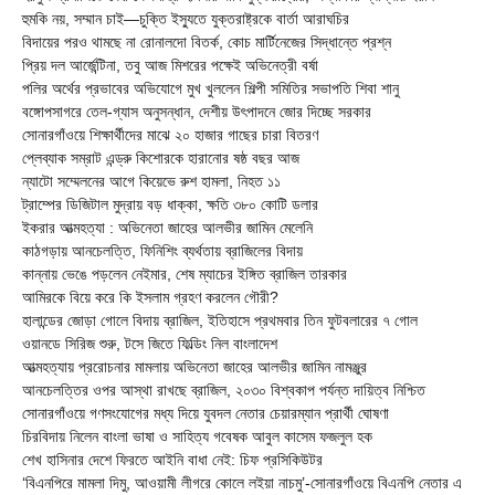
হুমকি নয়, সম্মান চাই—চুক্তি ইস্যুতে যুক্তরাষ্ট্রকে বার্তা আরাঘচির
বিদায়ের পরও থামছে না রোনালদো বিতর্ক, কোচ মার্টিনেজের সিদ্ধান্তে প্রশ্ন
প্রিয় দল আর্জেন্টিনা, তবু আজ মিশরের পক্ষেই অভিনেত্রী বর্ষা
পলির অর্থের প্রভাবের অভিযোগে মুখ খুললেন শিল্পী সমিতির সভাপতি শিবা শানু
বঙ্গোপসাগরে তেল-গ্যাস অনুসন্ধান, দেশীয় উৎপাদনে জোর দিচ্ছে সরকার
সোনারগাঁওয়ে শিক্ষার্থীদের মাঝে ২০ হাজার গাছের চারা বিতরণ
প্লেব্যাক সম্রাট এন্ড্রু কিশোরকে হারানোর ষষ্ঠ বছর আজ
ন্যাটো সম্মেলনের আগে কিয়েভে রুশ হামলা, নিহত ১১
ট্রাম্পের ডিজিটাল মুদ্রায় বড় ধাক্কা, ক্ষতি ৩৮০ কোটি ডলার
ইকরার আত্মহত্যা : অভিনেতা জাহের আলভীর জামিন মেলেনি
কাঠগড়ায় আনচেলত্তি, ফিনিশিং ব্যর্থতায় ব্রাজিলের বিদায়
কান্নায় ভেঙে পড়লেন নেইমার, শেষ ম্যাচের ইঙ্গিত ব্রাজিল তারকার
আমিরকে বিয়ে করে কি ইসলাম গ্রহণ করলেন গৌরী?
হালান্ডের জোড়া গোলে বিদায় ব্রাজিল, ইতিহাসে প্রথমবার তিন ফুটবলারের ৭ গোল
ওয়ানডে সিরিজ শুরু, টসে জিতে ফিল্ডিং নিল বাংলাদেশ
আত্মহত্যায় প্ররোচনার মামলায় অভিনেতা জাহের আলভীর জামিন নামঞ্জুর
আনচেলত্তির ওপর আস্থা রাখছে ব্রাজিল, ২০৩০ বিশ্বকাপ পর্যন্ত দায়িত্ব নিশ্চিত
সোনারগাঁওয়ে গণসংযোগের মধ্য দিয়ে যুবদল নেতার চেয়ারম্যান প্রার্থী ঘোষণা
চিরবিদায় নিলেন বাংলা ভাষা ও সাহিত্য গবেষক আবুল কাসেম ফজলুল হক
শেখ হাসিনার দেশে ফিরতে আইনি বাধা নেই: চিফ প্রসিকিউটর
‘বিএনপিরে মামলা দিমু, আওয়ামী লীগরে কোলে লইয়া নাচমু’-সোনারগাঁওয়ে বিএনপি নেতার এ