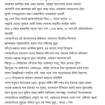
রান্নাঘরে জনপ্রিয় হচ্ছে এয়ার ফ্রায়ার, স্বাস্থ্য সচেতনতায় বাড়ছে ব্যবহার
আগস্টেই ঢাকা-কক্সবাজার রুটে যুক্ত হচ্ছে আরও একজোড়া আন্তঃনগর ট্রেন
জুলাই গণঅভ্যুত্থান স্মরণে রাজধানীতে তারকাবহুল কনসার্ট
লুডু খেলা নিয়ে সংঘর্ষে ব্রাহ্মণবাড়িয়ায় নিহত ১, আহত অন্তত ২০
প্যান্টের ভেতরে লুকানো কোটি টাকার সোনাসহ ভারতীয় নাগরিক আটক
সাড়ে ৬ বছরে রাজধানীর সড়কে প্রাণ গেল ১,৩৮৪ জনের, ৩৮ শতাংশই মোটরসাইকেল
আরোহী
সোনারগাঁওয়ে দুই হাসপাতালকে জরিমানা, অপারেশন থিয়েটার সিলগালা
কক্সবাজারে প্যারাসেইলিং করতে গিয়ে পর্যটকের মৃত্যু
শুটিংয়ে গুরুতর আহত রাশমিকা মান্দানা, ছয় সপ্তাহ সম্পূর্ণ বিশ্রামে
সোনারগাঁওয়ে ছাত্রদল নেতার বিরুদ্ধে জমি দখল করে গ্যারেজ নির্মাণের অভিযোগ
সালমান-সঞ্জয়ের বন্ধুত্বে মুগ্ধ নেটদুনিয়া, ভাইরাল আবেগঘন ছবি
মিরপুর-১০ মেট্রোরেল স্টেশনের নিচে বোমাসদৃশ বস্তু, ঘিরে রেখেছে পুলিশ
মিরপুরের পর ফার্মগেটেও বোমাতঙ্ক, মেট্রো স্টেশনের নিচে সন্দেহজনক চটের বস্তা
হামাস নিরস্ত্রীকরণে সম্মতির দাবি, গাজা থেকে সেনা প্রত্যাহারের ইঙ্গিত ট্রাম্পের
২০২৭ বিশ্বকাপের ফাইনাল কোথায়? জানালো আইসিসি
কেশম ইস্যুতে উত্তেজনা চরমে, কুয়েতে মার্কিন ঘাঁটি লক্ষ্য করে ইরানের ড্রোন হামলা
তারেক রহমানের সঙ্গে বৈঠকের পর সুখবর, বাংলাদেশে বিনিয়োগ যাচাই করবে যুক্তরাষ্ট্র
ইরান যুদ্ধের চাপে ফুরিয়ে যাচ্ছে মার্কিন প্রতিরক্ষা ক্ষেপণাস্ত্র, সতর্কবার্তা বিশ্লেষকদের
সোনারগাঁওয়ে আষাঢ়িয়াচর সেতুতে বড় গর্ত, ওয়াকওয়ে রাস্তার বেহাল দশা, দুর্ঘটনার শঙ্কা
সোনারগাঁওয়ে পুকুরের পানিতে ডুবে এক শিশুর মৃত্যু , আহত ১ শিশু