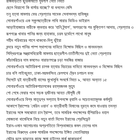
রাজবাড়ীতে ছুরিকাঘাতে যুবলীগ নেতা নিহত
ছেলে থিয়াগো কি বার্সায় যাচ্ছে? যা বললেন মেসি
তনু হত্যা মামলায় ফের গ্রেপ্তার সাবেক সেনাসদস্য হাফিজুর
সোনারগাঁওয়ে এক স্কুলছাত্রীকে লাথি মারার ভিডিও ভাইরাল
আড়াইহাজারে নারীকে ব্যবহার করে ‘হানি ট্র্যাপ’, অপহরণের পর মুক্তিপণ আদায়, গ্রেপ্তার ৩
রূপগঞ্জে খাবার পানির জন্য হাহাকার, চরম দুর্ভোগে লাখো মানুষ
শহীদ পরিবারের পাশে থাকবো-দিপু ভূঁইয়া
বন্দরে নতুন পানির পাম্প স্থাপনের দাবিতে বিক্ষোভ মিছিল ও মানববন্ধন
সিদ্ধিরগঞ্জে সন্ত্রাসবিরোধী মামলায় ছাত্রলীগ-তাতীলীগের দুই নেতা গ্রেপ্তার ‎
কাঁচামরিচের দাম কমলেও নারায়ণগঞ্জে চড়া সবজির বাজার
সোনারগাঁওয়ে অটোরিকশা চালক হত্যার বিচারের দাবিতে মানববন্ধন ও বিক্ষোভ মিছিল
চার বগি লাইনচ্যুত, ঢাকা-ময়মনসিংহ রেলপথে ট্রেন চলাচল বন্ধ
সিলেটে দুই যাত্রীবাহী বাসের মুখোমুখি সংঘর্ষে নিহত ৯, আহত অন্তত ১৫
সোনারগাঁওয়ে অটোরিকশাচালকের রহস্যজনক মৃত্যু
শো শেষে ফেরার পথে সড়ক দুর্ঘটনায় আহত মৌসুমী মৌ
সোনারগাঁওয়ে বিশ্ব মাতৃদুগ্ধ সপ্তাহ উপলক্ষে র‍্যালি ও সচেতনতামূলক কর্মসূচি
আকাশে ট্রাম্পের ‘মেরিন ওয়ান’ ও যাত্রীবাহী বিমানের দূরত্ব কমে যাওয়ায় তদন্ত
ইরানের সঙ্গে সমঝোতা চান ট্রাম্প, তবে সামরিক পদক্ষেপের হুঁশিয়ারিও বহাল
মোজতবা খামেনিকে নিয়ে নতুন বার্তা দিলেন ইরানের প্রেসিডেন্ট
ইরান-ওমান আলোচনার অগ্রগতিতে বিশ্ববাজারে কমল তেলের দাম
ইরানের বিরুদ্ধে একক সামরিক পদক্ষেপের ইঙ্গিত নেতানিয়াহুর
মেটার ভুলে ভারতের কাছে ক্ষমা চাইলেন মার্ক জাকারবার্গ