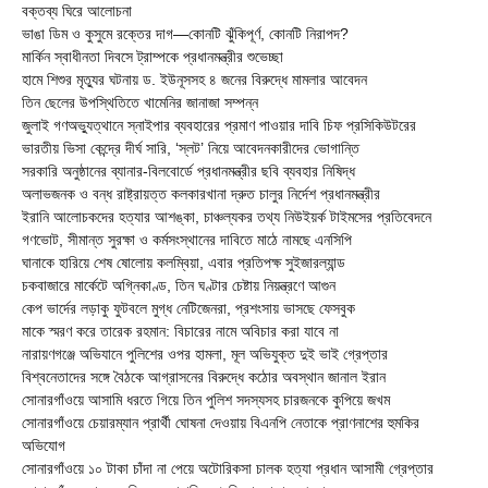
বক্তব্য ঘিরে আলোচনা
ভাঙা ডিম ও কুসুমে রক্তের দাগ—কোনটি ঝুঁকিপূর্ণ, কোনটি নিরাপদ?
মার্কিন স্বাধীনতা দিবসে ট্রাম্পকে প্রধানমন্ত্রীর শুভেচ্ছা
হামে শিশুর মৃত্যুর ঘটনায় ড. ইউনূসসহ ৪ জনের বিরুদ্ধে মামলার আবেদন
তিন ছেলের উপস্থিতিতে খামেনির জানাজা সম্পন্ন
জুলাই গণঅভ্যুত্থানে স্নাইপার ব্যবহারের প্রমাণ পাওয়ার দাবি চিফ প্রসিকিউটরের
ভারতীয় ভিসা কেন্দ্রে দীর্ঘ সারি, ‘স্লট’ নিয়ে আবেদনকারীদের ভোগান্তি
সরকারি অনুষ্ঠানের ব্যানার-বিলবোর্ডে প্রধানমন্ত্রীর ছবি ব্যবহার নিষিদ্ধ
অলাভজনক ও বন্ধ রাষ্ট্রায়ত্ত কলকারখানা দ্রুত চালুর নির্দেশ প্রধানমন্ত্রীর
ইরানি আলোচকদের হত্যার আশঙ্কা, চাঞ্চল্যকর তথ্য নিউইয়র্ক টাইমসের প্রতিবেদনে
গণভোট, সীমান্ত সুরক্ষা ও কর্মসংস্থানের দাবিতে মাঠে নামছে এনসিপি
ঘানাকে হারিয়ে শেষ ষোলোয় কলম্বিয়া, এবার প্রতিপক্ষ সুইজারল্যান্ড
চকবাজারে মার্কেটে অগ্নিকাণ্ড, তিন ঘণ্টার চেষ্টায় নিয়ন্ত্রণে আগুন
কেপ ভার্দের লড়াকু ফুটবলে মুগ্ধ নেটিজেনরা, প্রশংসায় ভাসছে ফেসবুক
মাকে স্মরণ করে তারেক রহমান: বিচারের নামে অবিচার করা যাবে না
নারায়ণগঞ্জে অভিযানে পুলিশের ওপর হামলা, মূল অভিযুক্ত দুই ভাই গ্রেপ্তার
বিশ্বনেতাদের সঙ্গে বৈঠকে আগ্রাসনের বিরুদ্ধে কঠোর অবস্থান জানাল ইরান
সোনারগাঁওয়ে আসামি ধরতে গিয়ে তিন পুলিশ সদস্যসহ চারজনকে কুপিয়ে জখম
সোনারগাঁওয়ে চেয়ারম্যান প্রার্থী ঘোষনা দেওয়ায় বিএনপি নেতাকে প্রাণনাশের হুমকির
অভিযোগ
সোনারগাঁওয়ে ১০ টাকা চাঁদা না পেয়ে অটোরিকসা চালক হত্যা প্রধান আসামী গ্রেপ্তার