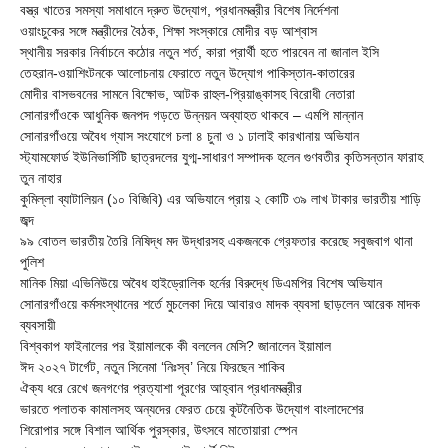
বস্ত্র খাতের সমস্যা সমাধানে দ্রুত উদ্যোগ, প্রধানমন্ত্রীর বিশেষ নির্দেশনা
ওয়াংচুকের সঙ্গে মন্ত্রীদের বৈঠক, শিক্ষা সংস্কারে মোদীর বড় আশ্বাস
স্থানীয় সরকার নির্বাচনে কঠোর নতুন শর্ত, কারা প্রার্থী হতে পারবেন না জানাল ইসি
তেহরান-ওয়াশিংটনকে আলোচনায় ফেরাতে নতুন উদ্যোগ পাকিস্তান-কাতারের
মোদীর বাসভবনের সামনে বিক্ষোভ, আটক রাহুল-প্রিয়াঙ্কাসহ বিরোধী নেতারা
সোনারগাঁওকে আধুনিক জনপদ গড়তে উন্নয়ন অব্যাহত থাকবে – এমপি মান্নান
সোনারগাঁওয়ে অবৈধ গ্যাস সংযোগে চলা ৪ চুনা ও ১ ঢালাই কারখানায় অভিযান
স্ট্যামফোর্ড ইউনিভার্সিটি ছাত্রদলের যুগ্ম-সাধারণ সম্পাদক হলেন গুণবতীর কৃতিসন্তান ফারাহ
তুন নাহার
কুমিল্লা ব্যাটালিয়ন (১০ বিজিবি) এর অভিযানে প্রায় ২ কোটি ৩৯ লাখ টাকার ভারতীয় শাড়ি
জব্দ
৯৯ বোতল ভারতীয় তৈরি নিষিদ্ধ মদ উদ্ধারসহ একজনকে গ্রেফতার করেছে সবুজবাগ থানা
পুলিশ
মানিক মিয়া এভিনিউয়ে অবৈধ হাইড্রোলিক হর্নের বিরুদ্ধে ডিএমপির বিশেষ অভিযান
সোনারগাঁওয়ে কর্মসংস্থানের শর্তে মুচলেকা দিয়ে আবারও মাদক ব্যবসা ছাড়লেন আরেক মাদক
ব্যবসায়ী
বিশ্বকাপ ফাইনালের পর ইয়ামালকে কী বললেন মেসি? জানালেন ইয়ামাল
ঈদ ২০২৭ টার্গেট, নতুন সিনেমা ‘নিঃস্ব’ নিয়ে ফিরছেন শাকিব
ঐক্য ধরে রেখে জনগণের প্রত্যাশা পূরণের আহ্বান প্রধানমন্ত্রীর
ভারতে পলাতক কামালসহ অন্যদের ফেরত চেয়ে কূটনৈতিক উদ্যোগ বাংলাদেশের
শিরোপার সঙ্গে বিশাল আর্থিক পুরস্কার, উৎসবে মাতোয়ারা স্পেন