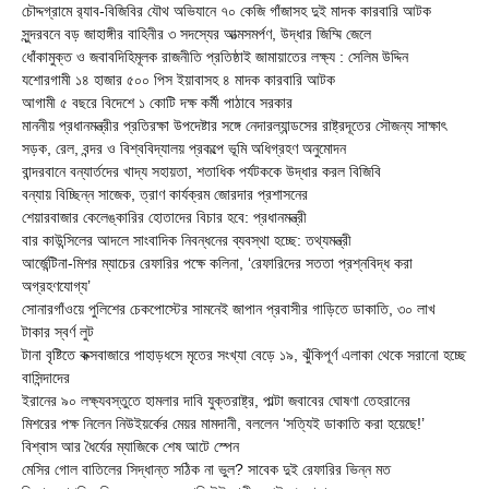
চৌদ্দগ্রামে র‌্যাব-বিজিবির যৌথ অভিযানে ৭০ কেজি গাঁজাসহ দুই মাদক কারবারি আটক
সুন্দরবনে বড় জাহাঙ্গীর বাহিনীর ৩ সদস্যের আত্মসমর্পণ, উদ্ধার জিম্মি জেলে
ধোঁকামুক্ত ও জবাবদিহিমূলক রাজনীতি প্রতিষ্ঠাই জামায়াতের লক্ষ্য : সেলিম উদ্দিন
যশোরগামী ১৪ হাজার ৫০০ পিস ইয়াবাসহ ৪ মাদক কারবারি আটক
আগামী ৫ বছরে বিদেশে ১ কোটি দক্ষ কর্মী পাঠাবে সরকার
মাননীয় প্রধানমন্ত্রীর প্রতিরক্ষা উপদেষ্টার সঙ্গে নেদারল্যান্ডসের রাষ্ট্রদূতের সৌজন্য সাক্ষাৎ
সড়ক, রেল, বন্দর ও বিশ্ববিদ্যালয় প্রকল্পে ভূমি অধিগ্রহণ অনুমোদন
বান্দরবানে বন্যার্তদের খাদ্য সহায়তা, শতাধিক পর্যটককে উদ্ধার করল বিজিবি
বন্যায় বিচ্ছিন্ন সাজেক, ত্রাণ কার্যক্রম জোরদার প্রশাসনের
শেয়ারবাজার কেলেঙ্কারির হোতাদের বিচার হবে: প্রধানমন্ত্রী
বার কাউন্সিলের আদলে সাংবাদিক নিবন্ধনের ব্যবস্থা হচ্ছে: তথ্যমন্ত্রী
আর্জেন্টিনা-মিশর ম্যাচের রেফারির পক্ষে কলিনা, ‘রেফারিদের সততা প্রশ্নবিদ্ধ করা
অগ্রহণযোগ্য’
সোনারগাঁওয়ে পুলিশের চেকপোস্টের সামনেই জাপান প্রবাসীর গাড়িতে ডাকাতি, ৩০ লাখ
টাকার স্বর্ণ লুট
টানা বৃষ্টিতে কক্সবাজারে পাহাড়ধসে মৃতের সংখ্যা বেড়ে ১৯, ঝুঁকিপূর্ণ এলাকা থেকে সরানো হচ্ছে
বাসিন্দাদের
ইরানের ৯০ লক্ষ্যবস্তুতে হামলার দাবি যুক্তরাষ্ট্র, পাল্টা জবাবের ঘোষণা তেহরানের
মিশরের পক্ষ নিলেন নিউইয়র্কের মেয়র মামদানী, বললেন ‘সত্যিই ডাকাতি করা হয়েছে!’
বিশ্বাস আর ধৈর্যের ম্যাজিকে শেষ আটে স্পেন
মেসির গোল বাতিলের সিদ্ধান্ত সঠিক না ভুল? সাবেক দুই রেফারির ভিন্ন মত