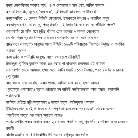
বন্যা মোকাবিলায় সরকার ব্যর্থ, এখন দোষারোপে লাভ নেই: নাহিদ ইসলাম
বক্স অফিসে ঝড় তুলেছে ‘ধামাল ৪’, দুই দিনেই আয় ৫৩ কোটির বেশি
বন্যাকবলিত ১১ জেলায় বিজিবি মোতায়েন, বান্দরবানে উদ্ধার ৬ শতাধিক মানুষ
রক্তাক্ত মেসি, আরও দৃঢ় প্রত্যাবর্তন—ইতিহাস কি আবারও আর্জেন্টিনার পক্ষে?
সোনারগাঁওয়ে শপিং মলে চুরির ঘটনায় চোর চক্রের ৯ সদস্য গ্রেপ্তার
দেশের শ্রেষ্ঠ প্রধান শিক্ষক হয়েছেন সোনারগাঁওয়ের বি. আর বিলকিস
বান্দরবানে বন্যাদুর্গত মানুষের পাশে বিজিবি: ১২২টি পরিবারকে নিরাপদে উদ্ধার ও মানবিক
সহায়তা প্রদান
বন্যাদুর্গত ও পানিবন্দি মানুষের পাশে বাংলাদেশ নৌবাহিনী
চিরসবুজ পূর্ণিমার জন্মদিন আজ, ৪৫ বছরে পা রাখলেন জনপ্রিয় এই নায়িকা
সোনারগাঁও থেকে আত্মসাৎ হওয়া ৭৫০ কার্টন সয়াবিন তেল উদ্ধার, প্রতারক ট্রাক চালক
গ্রেপ্তার
বালু ব্যবসা বন্ধ করেছি, এবার পাহাড় কাটাও বন্ধ করব: হুমাম কাদের
প্রত্যন্ত এলাকাতেও ত্রাণ পৌঁছাতে সব বাহিনী সমন্বিতভাবে কাজ করছে: জ্বালানি
প্রতিমন্ত্রী
জামিনে বেরিয়ে স্ত্রী-সন্তানসহ ৬ জনকে হত্যা, অভিযুক্ত পলাতক
ইন্টার্নদের হাত ধরেই চিকিৎসায় বিদেশমুখিতা বন্ধ হবে: প্রধানমন্ত্রী তারেক রহমান
গজারিয়ায় যাত্রা শুরু করল ‘ন্যাচার লাউঞ্জ’
পানাম নগরীর প্রবেশদ্বারে ধ্বংস হয়ে যাওয়া প্রাচীন সেতু পুননির্মাণের দাবিতে মানববন্ধন ও
র‌্যালী
বাণিজ্যমন্ত্রীর সাথে ইউরোপীয় ইউনিয়নের রাষ্ট্রদূত এর বৈঠক