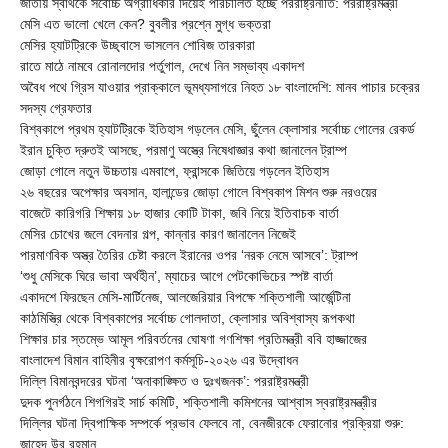
জাতীয় স্বার্থকে সর্বোচ্চ অগ্রাধিকার দিয়েই পরিচালিত হচ্ছে পররাষ্ট্রনীতি: পররাষ্ট্রমন্ত্রী
মেসি এত ভালো খেলে কেন? বুবলীর প্রশ্নে মুগ্ধ ভক্তরা
মেসির হ্যাটট্রিকে উচ্ছ্বাসে ভাসলেন শোবিজ তারকারা
রাতে মাঠে নামবে রোনালদোর পর্তুগাল, দেখে নিন সম্ভাব্য একাদশ
‎অবৈধ পথে গ্রিস যাওয়ার প্রাক্কালে ভূমধ্যসাগরে নিহত ১৮ বাংলাদেশি: মানব পাচার চক্রের
সদস্য গ্রেফতার
বিশ্বকাপে প্রথম হ্যাটট্রিকে ইতিহাস গড়লেন মেসি, ছুঁলেন ক্লোসার সর্বোচ্চ গোলের রেকর্ড
ইরান চুক্তি দ্রুতই আসছে, পরমাণু অস্ত্রে নিষেধাজ্ঞার কথা জানালেন ট্রাম্প
জোড়া গোলে নতুন উচ্চতায় এমবাপে, ফ্রান্সকে জিতিয়ে গড়লেন ইতিহাস
২৬ বছরের অপেক্ষার অবসান, হালান্ডের জোড়া গোলে বিশ্বকাপ মিশন শুরু নরওয়ের
বাজেটে কারিগরি শিক্ষায় ১৮ হাজার কোটি টাকা, জবি নিয়ে ইতিবাচক বার্তা
মেসির চোখের জলে বেদনার গল্প, কান্নার কারণ জানালেন নিজেই
পারমাণবিক অস্ত্র তৈরির চেষ্টা করলে ইরানের ওপর ‘নরক নেমে আসবে’: ট্রাম্প
‘শুধু মেসিকে ঘিরে ভাবা অর্থহীন’, ম্যাচের আগে পেটকোভিচের স্পষ্ট বার্তা
একাদশে ফিরছেন মেসি-মার্টিনেজ, আলজেরিয়ার বিপক্ষে শক্তিশালী আর্জেন্টিনা
কাঠমিস্ত্রি থেকে বিশ্বকাপের সর্বোচ্চ গোলদাতা, ক্লোসার অবিশ্বাস্য রূপকথা
শিক্ষার চার স্তম্ভে আমূল পরিবর্তনের ঘোষণা গণশিক্ষা প্রতিমন্ত্রী ববি হাজ্জাজের
বাংলাদেশ বিমান বাহিনীর বৃক্ষরোপণ কর্মসূচি-২০২৬ এর উদ্বোধন
দিল্লি বিমানবন্দরের ঘটনা ‘অনাকাঙ্ক্ষিত ও দুঃখজনক’: পররাষ্ট্রমন্ত্রী
দুদক পুনর্গঠনে শিগগিরই সার্চ কমিটি, শক্তিশালী কমিশনের আশ্বাস স্বরাষ্ট্রমন্ত্রীর
দিল্লির ঘটনা দ্বিপাক্ষিক সম্পর্কে প্রভাব ফেলবে না, বেনজীরকে ফেরানোর প্রক্রিয়া শুরু:
জাহেদ উর রহমান