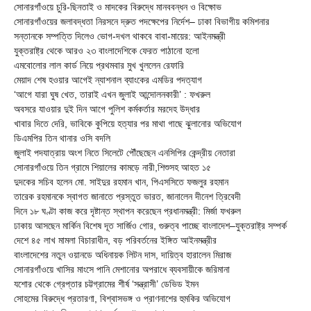
সোনারগাঁওয়ে চুরি-ছিনতাই ও মাদকের বিরুদ্ধে মানববন্ধন ও বিক্ষোভ
সোনারগাঁওয়ের জলাবদ্ধতা নিরসনে দ্রুত পদক্ষেপের নির্দেশ– ঢাকা বিভাগীয় কমিশনার
সন্তানকে সম্পত্তি দিলেও ভোগ-দখল থাকবে বাবা-মায়ের: আইনমন্ত্রী
যুক্তরাষ্ট্র থেকে আরও ২৩ বাংলাদেশিকে ফেরত পাঠানো হলো
এমবোলোর লাল কার্ড নিয়ে প্রথমবার মুখ খুললেন রেফারি
মেয়াদ শেষ হওয়ার আগেই ন্যাশনাল ব্যাংকের এমডির পদত্যাগ
‘আগে যারা ঘুষ খেত, তারাই এখন জুলাই আন্দোলনকারী’ : ফখরুল
অবসরে যাওয়ার দুই দিন আগে পুলিশ কর্মকর্তার মরদেহ উদ্ধার
খাবার দিতে দেরি, ভাবিকে কুপিয়ে হত্যার পর মাথা গাছে ঝুলানোর অভিযোগ
ডিএমপির তিন থানার ওসি বদলি
জুলাই পদযাত্রায় অংশ নিতে সিলেটে পৌঁছেছেন এনসিপির কেন্দ্রীয় নেতারা
সোনারগাঁওয়ে তিন গ্রামে শিয়ালের কামড়ে নারী,শিশুসহ আহত ১৫
দুদকের সচিব হলেন মো. সাইদুর রহমান খান, পিএসসিতে ফজলুর রহমান
তারেক রহমানকে স্বাগত জানাতে প্রস্তুত ভারত, জানালেন দীনেশ ত্রিবেদী
দিনে ১৮ ঘণ্টা কাজ করে দৃষ্টান্ত স্থাপন করেছেন প্রধানমন্ত্রী: মির্জা ফখরুল
ঢাকায় আসছেন মার্কিন বিশেষ দূত সার্জিও গোর, গুরুত্ব পাচ্ছে বাংলাদেশ–যুক্তরাষ্ট্র সম্পর্ক
দেশে ৪৫ লাখ মামলা বিচারাধীন, বড় পরিবর্তনের ইঙ্গিত আইনমন্ত্রীর
বাংলাদেশের নতুন ওয়ানডে অধিনায়ক লিটন দাস, দায়িত্ব হারালেন মিরাজ
সোনারগাঁওয়ে খাসির মাংসে পানি মেশানোর অপরাধে ব্যবসায়ীকে জরিমানা
যশোর থেকে গ্রেপ্তার চট্টগ্রামের শীর্ষ ‘সন্ত্রাসী’ ডেভিড ইমন
সোহমের বিরুদ্ধে প্রতারণা, বিশ্বাসভঙ্গ ও প্রাণনাশের হুমকির অভিযোগ