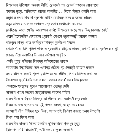
বিশ্বকাপ ইতিহাসে অনন্য কীর্তি, রেকর্ডের পর রেকর্ড গড়লেন রোনালদো
ইকরার মৃত্যু: অভিনেতা জাহের আলভীর ১০ দিনের রিমান্ড শুনানি আজ
মজুরি মামলায় নাভানা গ্রুপের ভাইস চেয়ারম্যানসহ ৪ জনের জামিন
নতুন মামলায় মমতাজ বেগমকে গ্রেফতার দেখানোর আবেদন
জন্মদিনের আগে মেসির আবেগঘন বার্তা: ‘ঈশ্বরের কাছে আর কিছু চাওয়ার নেই’
ওয়ার্ল্ড ইকোনমিক ফোরামের প্ল্যানারি সেশনে প্রধানমন্ত্রী তারেক রহমান
কাঁচপুরে মাস্ক পড়ে কার্যক্রম নিষিদ্ধ যুবলীগের মিছিল
সোনারগাঁয়ে ডিবি পুলিশ পরিচয়ে ব্যবসায়ীর বাড়িতে হামলা, নগদ টাকা ও স্বর্ণলংকার লুট
সোনারগাঁয়ে ক্লাস্টার উন্নয়ন কর্মশালা অনুষ্ঠিত
এমপি পুত্র সজিবের বিরুদ্ধে অভিযোগের পাহাড়
আনোয়ার ইব্রাহিমের সঙ্গে একান্ত বৈঠকে প্রধানমন্ত্রী তারেক রহমান
ম্যাচ বাকি থাকতেই গ্রুপ চ্যাম্পিয়ন আর্জেন্টিনা, বিদায় নিশ্চিত জর্ডানের
ইসরায়েল যুদ্ধবিরতি ভঙ্গ করলে ‘যথাযথ জবাব’ দেবে হিজবুল্লাহ
এমবাপ্পে-হালান্ডের যুগেও আলোচনার কেন্দ্রে মেসি
সালমান শাহ’র মরদেহ উত্তোলনের আদেশ বাতিল
রাজধানীতে কার্যক্রম নিষিদ্ধ আ.লীগের ২৬ নেতাকর্মী গ্রেফতার
বিএম কলেজে ছাত্রদলের দুই পক্ষের সংঘর্ষ, আহত কয়েকজন
আওয়ামী লীগ নিষিদ্ধ হবে কিনা, আদালতই নির্ধারণ করবে: তথ্য উপদেষ্টা
বিশ্ব বাবা দিবস আজ
রাজধানীর বাড্ডায় ছিনতাইকারীর ছুরিকাঘাতে গৃহবধূর মৃত্যু
ট্রাম্পের দাবি ‘বানোয়াট’, পাল্টা জবাবে ক্ষুব্ধ মেলোনি