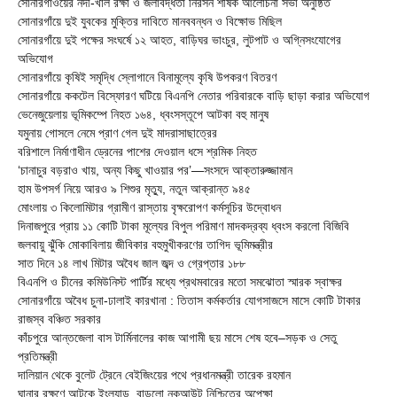
সোনারগাঁওয়ের নদী-খাল রক্ষা ও জলাবদ্ধতা নিরসন শীর্ষক আলোচনা সভা অনুষ্ঠিত
সোনারগাঁয়ে দুই যুবকের মুক্তির দাবিতে মানববন্ধন ও বিক্ষোভ মিছিল
সোনারগাঁয়ে দুই পক্ষের সংঘর্ষে ১২ আহত, বাড়িঘর ভাংচুর, লুটপাট ও অগ্নিসংযোগের
অভিযোগ
সোনারগাঁয়ে কৃষিই সমৃদ্ধি স্লোগানে বিনামূল্যে কৃষি উপকরণ বিতরণ
সোনারগাঁয়ে ককটেল বিস্ফোরণ ঘটিয়ে বিএনপি নেতার পরিবারকে বাড়ি ছাড়া করার অভিযোগ
ভেনেজুয়েলায় ভূমিকম্পে নিহত ১৬৪, ধ্বংসস্তূপে আটকা বহু মানুষ
যমুনায় গোসলে নেমে প্রাণ গেল দুই মাদরাসাছাত্রের
বরিশালে নির্মাণাধীন ড্রেনের পাশের দেওয়াল ধসে শ্রমিক নিহত
‘চানাচুর বড়রাও খায়, অন্য কিছু খাওয়ার পর’—সংসদে আক্তারুজ্জামান
হাম উপসর্গ নিয়ে আরও ৯ শিশুর মৃত্যু, নতুন আক্রান্ত ৯৪৫
মোংলায় ৩ কিলোমিটার গ্রামীণ রাস্তায় বৃক্ষরোপণ কর্মসূচির উদ্বোধন
দিনাজপুরে প্রায় ১১ কোটি টাকা মূল্যের বিপুল পরিমাণ মাদকদ্রব্য ধ্বংস করলো বিজিবি
জলবায়ু ঝুঁকি মোকাবিলায় জীবিকার বহুমুখীকরণের তাগিদ ভূমিমন্ত্রীর
সাত দিনে ১৪ লাখ মিটার অবৈধ জাল জব্দ ও গ্রেপ্তার ১৮৮
বিএনপি ও চীনের কমিউনিস্ট পার্টির মধ্যে প্রথমবারের মতো সমঝোতা স্মারক স্বাক্ষর
সোনারগাঁয়ে অবৈধ চুনা-ঢালাই কারখানা : তিতাস কর্মকর্তার যোগসাজসে মাসে কোটি টাকার
রাজস্ব বঞ্চিত সরকার
কাঁচপুরে আন্তজেলা বাস টার্মিনালের কাজ আগামী ছয় মাসে শেষ হবে–সড়ক ও সেতু
প্রতিমন্ত্রী
দালিয়ান থেকে বুলেট ট্রেনে বেইজিংয়ের পথে প্রধানমন্ত্রী তারেক রহমান
ঘানার রক্ষণে আটকে ইংল্যান্ড, বাড়লো নকআউট নিশ্চিতের অপেক্ষা