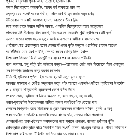
পুরুষদের সুরক্ষায় পৃথক আইন চেয়ে হাইকোর্টে রিট
সড়ক নিরাপত্তায় কড়াকড়ি, অবৈধ হর্ন ব্যবহারে ছাড় নয়
মধ্যপ্রাচ্যে সংকট আরও গভীর, সৌদি-হুথি উত্তেজনায় নতুন মোড়
ইউক্রেনে শস্যবাহী জাহাজে হামলা, ভারতের তীব্র নিন্দা
টানা দশম রাতে ইরানে মার্কিন হামলা, একাধিক বিস্ফোরণে নতুন উত্তেজনা
লালমনিরহাট সীমান্তে উত্তেজনা, বিএসএফের সিমেন্টের খুঁটি স্থাপনের চেষ্টা ব্যর্থ
২০৩০ সালের মধ্যে সড়কে মৃত্যু অর্ধেকে নামানোর অঙ্গীকার বাংলাদেশের
পেট্রোবাংলার চেয়ারম্যান হলেন সোনারগাঁওয়ের কৃতি সন্তান ওয়ালিউর রহমান আপেল
আর্জেন্টিনার হারে দুঃখ পাইনি, স্পেনই জয়ের যোগ্য ছিল: ট্রাম্প
বিশ্বকাপ জিতলে বিয়ে! আর্জেন্টিনার হারের পর যা বললেন পরীমনি
বাবা আলাদা, তবু অটুট দুই ভাইয়ের বন্ধন—ইয়ামালের ছোট ভাই কিয়েনকে ঘিরে কৌতূহল
সব শিক্ষাপ্রতিষ্ঠানের জন্য জরুরি নির্দেশনা
উনিশেই ফুটবলের পূর্ণতা, ইয়ামালের হাতেই নতুন যুগের সূচনা
সাইবার সক্ষমতা ও দেশীয় উদ্ভাবনে নতুন গতি আনতে এমআইএসটিতে প্রতিরক্ষা উপদেষ্টা
৫.২ মাত্রার শক্তিশালী ভূমিকম্পে কেঁপে উঠল ইরান
পেরুতে জোড়া ভূমিকম্পে নিহত অন্তত ৫, ধসে পড়েছে বহু ঘরবাড়ি
ইরান-যুক্তরাষ্ট্র উত্তেজনায় লাফিয়ে বাড়ল অপরিশোধিত তেলের দাম
স্পেনের বিশ্বকাপ জয়ে সামাজিক মাধ্যমে অভিনন্দন জানালেন শাকিব, বুবলী ও অপু
প্রধানমন্ত্রীর রাজনৈতিক সহকারী হলেন রাশেদ খাঁন, পেলেন সচিব পদমর্যাদা
সোনারগাঁওয়ে ঢাকা-চট্টগ্রাম মহাসড়কের নানা স্থানে খানাখন্দ, বাড়ছে দুর্ঘটনার ঝুঁকি
চৌদ্দগ্রামে চৌদ্দগ্রামে বাড়ি নির্মাণকে ঘিরে সংঘর্ষ, হামলা-ভাঙচুরে আহত ৪, থানায় অভিযোগ
বিশ্বকাপ ফাইনালের টিকিটের সর্বনিম্ন দাম ১০ হাজার ডলার!