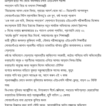
চট্টগ্রাম ছাড়া সব বোর্ডে যথাসময়ে চলবে এইচএসসি পরীক্ষা
পদত্যাগ দাবি নিয়ে যা বললেন শিক্ষামন্ত্রী
‘বিচারকের আসন থেকে বিদায়, ন্যায়ের আদর্শ থেকে নয়’— বিচারপতি আশফাকুল
সোনারগাঁওয়ের লিটল ম্যাগাজিন কিনতু’র এক যুগ, বর্ষা সংখ্যা প্রকাশ
‘এক দফা এক দাবি, মিলনের পদত্যাগ’ স্লোগানে উত্তরায় এইচএসসি পরীক্ষার্থীদের বিক্ষোভ
কংগ্রেসকে চিঠি দিয়ে ইরানের বিরুদ্ধে নতুন সামরিক অভিযানের ঘোষণা ট্রাম্পের
৮ দিনের বন্যায় কক্সবাজারের ৪৯ শতাংশ এলাকা প্লাবিত, প্রাণহানি বেড়ে ৩২
‘ফার্মের মুরগি’ মন্তব্য ঘিরে বিতর্ক, সমালোচনার মুখে শিক্ষামন্ত্রী
ভারী বৃষ্টিতে জলমগ্ন কুমিল্লা নগরী, নৌকায় পরীক্ষাকেন্দ্রে এইচএসসি শিক্ষার্থীরা
সোনারগাঁওয়ে জাপান প্রবাসীর গাড়িতে ডাকাতির ঘটনায় লুন্ঠিত মালামালসহ ৪ ডাকাত
গ্রেপ্তার
ধর্ষণের অভিযোগে গ্রেপ্তার শ্রাবন্তীর ব্যক্তিগত সহকারী, কঠোর শাস্তির দাবি অভিনেত্রীর
বন্যাদুর্গত মানুষ ও প্রাণীদের সহায়তায় এগিয়ে আসার আহ্বান নিলয়-হিমির
বন্যাদুর্গত মানুষের জন্য অনুদান দিলেন অভিনেতা তৌসিফ
যশোরে জলাবদ্ধ বাড়িতে ঘুমন্ত স্কুলছাত্রীকে সাপের কামড়, মৃত্যু
বন্যার পানি ঘরে ঢুকলে আতঙ্ক নয়, আগে করুন এই ৭ কাজ
প্রধানমন্ত্রীর ফোনে বদলাল কুমিল্লার জলাবদ্ধ এইচএসসি পরীক্ষা কেন্দ্র, বাড়ল ৩০ মিনিট
সময়
ভিএআর সুবিধায় আর্জেন্টিনা নয়, বিশ্বকাপে শীর্ষে মেক্সিকো; সবচেয়ে ক্ষতিগ্রস্ত ক্রোয়েশিয়া
বন্যার্তদের চিকিৎসায় মাঠে স্বাস্থ্যকর্মীরা, ছুটি বাতিল ১১ জেলায়
সোনারগাঁওয়ে বাবা ছেলেকে কুপিয়ে জখম
ইরানের বিরুদ্ধে কড়া বার্তা সৌদি আরব, আন্তর্জাতিক আইন লঙ্ঘনের অভিযোগ