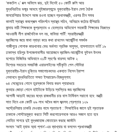
‘ককটেল ২’ বক্স অফিসে ঝড়, দুই দিনেই ৫০ কোটি রুপি আয়
যুদ্ধবিরতির ভঙ্গুর আবহে সুইজারল্যান্ডে যুক্তরাষ্ট্র-ইরান মেগা বৈঠক
মালয়েশিয়ার উদ্দেশে আজ রওনা হচ্ছেন প্রধানমন্ত্রী, এরপর চীন সফর
কালাই স্বাস্থ্য কমপ্লেক্স পরিদর্শনে স্বাস্থ্য সচিব, অনিয়মে কঠোর হুঁশিয়ারি
মান্দায় নারী শিক্ষককে কুপ্রস্তাব ও হেনস্তার অভিযোগ সহকারী শিক্ষকের বিরুদ্ধে
আওয়ামী লীগ রাজনৈতিক দল নয়, মাফিয়া পার্টি: স্বরাষ্ট্রমন্ত্রী
ব্রাজিলের জয়ে মাথা ন্যাড়া করে কথা রাখলেন আর্জেন্টিনা সমর্থক
গাজীপুরে পোশাক কারখানায় ফের অর্ধশত শ্রমিক অসুস্থ, হাসপাতালে ভর্তি ১৯
ঢাকাস্থ হরিপুর উপজেলাবাসীর আয়োজনে ব্রাজিল-আর্জেন্টিনা ফুটবল উৎসব
যশোরে বিজিবির অভিযানে ৩১টি স্বর্ণের বারসহ আটক ২
বিশ্বের সবচেয়ে সময়নিষ্ঠ এয়ারলাইনের স্বীকৃতি পেল সৌদিয়া
যুক্তরাষ্ট্র-ইরান চুক্তির সমালোচকদের একহাত নিলেন ট্রাম্প
লেবাননে যুদ্ধবিরতিতে সম্মত ইসরায়েল-হিজবুল্লাহ
৬৪ সেকেন্ডের গোলে তুরস্ককে বিদায় করল প্যারাগুয়ে
কুনহার জোড়া গোলে হাইতিকে উড়িয়ে স্বস্তির জয় ব্রাজিলের
আগামী আড়াই বছরের মধ্যে রাজধানীর চার বাস টার্মিনাল সরানো হবে: মন্ত্রী
সাত দিনে এক কোটি ৬৯ লাখ অবৈধ জাল জব্দসহ গ্রেপ্তার ১২৯
‎অস্ট্রেলিয়ায় চাকরি দেওয়ার নামে প্রতারণা : সিআইডির জালে দুই প্রতারক
ঢাকাকে পোস্টারমুক্ত করতে সিটি করপোরেশনকে আরও সজাগ হতে হবে
লোহিত সাগরে দুই যুদ্ধজাহাজ মোতায়েন করছে জার্মানি
সংসদে ‘আই হ্যাভ অ্যা প্লান’-এর ব্যাখ্যায় যা বললেন প্রধানমন্ত্রী