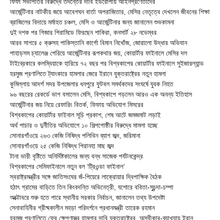
ফিফা সভাপতির বিরুদ্ধে তদন্তের দাবি ইউরোপীয় আইনপ্রণেতাদের
আর্জেন্টিনার নাটকীয় জয়ে আবেগঘন বার্তা অপরাজিতার, মেসির নেতৃত্বে দেখলেন জীবনের শিক্ষা
ব্রাজিলের বিদায়ে মর্মাহত চঞ্চল, মেসি ও আর্জেন্টিনার জন্য জানালেন শুভকামনা
দুই দশক পর গিজার পিরামিডে ফিরছেন শাকিরা, কনসার্ট ২৮ নভেম্বর
আরব সাগরে ৫ ক্রুসহ পাকিস্তানি কার্গো বিমান নিখোঁজ, জোরালো উদ্ধার অভিযান
পাহাড়সম চ্যালেঞ্জ পেরিয়ে আর্জেন্টিনার রূপকথার জয়, কোয়ার্টার ফাইনালে মেসির দল
টাইব্রেকারে কলম্বিয়াকে হারিয়ে ৭২ বছর পর বিশ্বকাপের কোয়ার্টার ফাইনালে সুইজারল্যান্ড
হরমুজ প্রণালিতে ট্যাংকারে হামলার জেরে ইরানে যুক্তরাষ্ট্রের নতুন হামলা
কুমিল্লায় আদর্শ সদর উপজেলার ধনপুরে ফুটবল সমর্থকদের সংঘর্ষে যুবক নিহত
৯৬ বছরের রেকর্ডে ভাগ বসালেন মেসি, বিশ্বকাপে গড়লেন আরও এক অনন্য ইতিহাস
আর্জেন্টিনার জয় নিয়ে রেফারিং বিতর্ক, ফিফায় অভিযোগ মিসরের
বিশ্বকাপের কোয়ার্টার ফাইনাল সূচি প্রকাশ, শেষ আটে জমজমাট লড়াই
অর্থ পাচার ও দুর্নীতির অভিযোগে ১০ শিল্পগোষ্ঠীর বিরুদ্ধে মামলা হচ্ছে
সোনারগাঁওয়ে ২৬৩ কেজি নিষিদ্ধ পলিথিন ব্যাগ জব্দ, জরিমানা
সোনারগাঁওয়ে ২৫ কেজি নিষিদ্ধ পিরানহা মাছ জব্দ
টানা ভারী বৃষ্টিতে অনির্দিষ্টকালের জন্য বন্ধ সাজেক পর্যটনকেন্দ্র
বিশ্বকাপের সেমিফাইনালে নতুন বল ‘ট্রিওন্ডা ফাইনাল’
স্বরাষ্ট্রমন্ত্রীর সঙ্গে জাতিসংঘের জঁ-পিয়েরে লাক্রোয়ার দ্বিপাক্ষিক বৈঠক
হঠাৎ গ্রামের বাড়িতে তিন কিংবদন্তি অভিনেত্রী, যশোরে ববিতা-সুচন্দা-চম্পা
অক্টোবরে শুরু হতে পারে স্থানীয় সরকার নির্বাচন, জানালেন তথ্য উপদেষ্টা
সেনাবাহিনীর গ্রীষ্মকালীন মহড়া পরিদর্শনে প্রধানমন্ত্রী তারেক রহমান
হরমুজ প্রণালিতে ফের ক্ষেপণাস্ত্র হামলার দাবি যুক্তরাষ্ট্রের, অস্বীকার-ব্যাখ্যায় ইরান