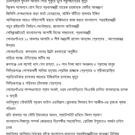
চৌদ্দগ্রামে ফুটবল আনতে গিয়ে পুকুরে ডুবে স্কুলছাত্রের মৃত্যু
ব্রিকস সম্মেলনে যোগ দিতে প্রধানমন্ত্রী তারেক রহমানকে মোদীর আমন্ত্রণ
জিসিসি দেশগুলোকে কড়া বার্তা তেহরানের, মার্কিন ঘাঁটিতে হামলার ইঙ্গিত
আসিয়ানকে আরও শক্তিশালী করতে ঘনিষ্ঠভাবে কাজ করবে বাংলাদেশ: পররাষ্ট্রমন্ত্রী
নতুন রাষ্ট্রপতি নির্বাচন সেপ্টেম্বরে, জানালেন আইনমন্ত্রী
সেমিকন্ডাক্টরেই বাংলাদেশের আগামী দিনের সম্ভাবনা: প্রধানমন্ত্রী
সোনারগাঁওয়ে ১২ মামলার আসামি ও শীর্ষ সন্ত্রাসী রাসেল আহমেদ গ্রেপ্তার , আগ্নেয়াস্ত্র
উদ্ধার
সোনারগাঁওয়ে জগন্নাথ দেবের উল্টো রথযাত্রা অনুষ্ঠিত
হারিয়ে যাচ্ছে ঐতিহ্যের মাটির ঘর
রুপগঞ্জে এক মাসেই ধসে গেল রাস্তা, ৫০ লাখ টাকা জলে অবরুদ্ধ ৫ গ্রামের মানুষ
সিদ্ধিরগঞ্জে পোশাককর্মী সাদিয়া হত্যায় প্রেমিক রাজ্জাক গ্রেপ্তার ও স্বীকারোক্তি
প্রাইভেটকার চালকের মারধরে ইজিবাইক চালকের মৃত্যু
সিদ্ধিরগঞ্জে ৪ পরিবহন চাঁদাবাজ গ্রেপ্তার
সোনারগাঁওয়ে পাম্পগুলোতে গ্যাস সংকট, চরম ভোগান্তিতে সিএনজি চালিত যানবাহনের চালক
ও যাত্রী
নবনিযুক্ত নৌবাহিনী প্রধান ভাইস এডমিরাল খোন্দকার মিসবাহ উল আজীম-এর র‍্যাংক ব্যাজ
পরিধান
হুতি হামলার পর সৌদি ট্যাংকারে আগুন, স্যাটেলাইট ছবিতে মিলল প্রমাণ
বাংলাদেশ-সিঙ্গাপুর সম্পর্ক জোরদারে দ্বিপক্ষীয় সহযোগিতা, রোহিঙ্গা ইস্যুতেও সমর্থন চাইল
ঢাকা
ম্যানিলায় আসিয়ান বৈঠকের ফাঁকে বাংলাদেশ-ভারতের পররাষ্ট্রমন্ত্রীদের শুভেচ্ছা বিনিময়