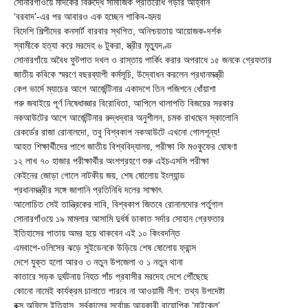
সোনারগাঁওয়ে মাদকের বিরুদ্ধে সামাজিক প্রতিরোধ গড়ার আহ্বান
‘বরবাদ’-এর পর আবারও এক হচ্ছেন শাকিব-হৃদয়
বিদেশি শিল্পীদের কনসার্ট বারবার স্থগিত, অনিশ্চয়তায় আয়োজক-দর্শক
স্বামীকে হত্যা করে মরদেহ ৬ টুকরা, স্ত্রীর মৃত্যুদণ্ড
সোনারগাঁয়ে অবৈধ ফুটপাত দখল ও রাস্তায় পার্কিং করার অপরাধে ১৫ জনকে গ্রেফতার
জাতীয় কবিকে স্মরণে বছরব্যাপী কর্মসূচি, উদ্বোধন করলেন প্রধানমন্ত্রী
কেপ ভার্দে ম্যাচের আগে আর্জেন্টিনার একাদশে তিন পজিশনে ধোঁয়াশা
গরু জবাইয়ে পূর্ণ নিষেধাজ্ঞার বিরোধিতা, আপিলে থালাপতি বিজয়ের সরকার
নকআউটের আগে আর্জেন্টিনার রুদ্ধদ্বার অনুশীলন, চমক রাখছেন স্কালোনি
রেকর্ডের রাজা রোনালদো, তবু বিশ্বকাপ নকআউটে এখনো গোলশূন্য!
আহত শিক্ষার্থীদের পাশে জাতীয় বিশ্ববিদ্যালয়, পরীক্ষা ফি মওকুফের ঘোষণা
১২ লাখ ৭০ হাজার পরীক্ষার্থীর অংশগ্রহণে শুরু এইচএসসি পরীক্ষা
কেইনের জোড়া গোলে নাটকীয় জয়, শেষ ষোলোয় ইংল্যান্ড
প্রধানমন্ত্রীর সঙ্গে জাপানি প্রতিনিধি দলের সাক্ষাৎ
আলোচিত সেই তান্ত্রিকের দাবি, বিশ্বকাপ জিতবে রোনালদোর পর্তুগাল
সোনারগাঁওয়ে ১৯ মামলার আসামি দুর্ধর্ষ ডাকাত সর্দার সোহান গ্রেফতার
ইতিহাসের পাতায় অমর হয়ে থাকবেন এই ১০ কিংবদন্তি
এমবাপে-ওলিসের ঝড়ে সুইডেনকে উড়িয়ে শেষ ষোলোয় ফ্রান্স
দেশে যুক্ত হলো আরও ৩ নতুন উপজেলা ও ১ নতুন থানা
কাতারে সড়ক দুর্ঘটনায় নিহত পাঁচ প্রবাসীর মরদেহ দেশে পৌঁছেছে
কোনো নামেই কার্যক্রম চালাতে পারবে না আওয়ামী লীগ: তথ্য উপদেষ্টা
বক্স অফিসে ইতিহাস, সর্বকালের সর্বোচ্চ আয়কারী বায়োপিক ‘মাইকেল’