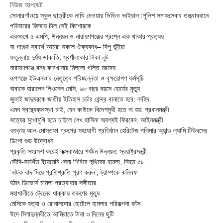
নিউজ আপডেট
সোনারগাঁওয়ে স্কুল ছাত্রীকে লাথি দেওয়ার ভিডিও ভাইরাল :পুলিশ সমাজসেবার তত্ত্বাবধানে
পরিবারের জিম্মায় দিল সেই কিশোরকে
একসাথে ৫ এমপি, উন্নয়ন ও নারায়ণগঞ্জের প্রশ্নে এক থাকার প্রত্যয়
না.গঞ্জের স্বার্থে আমরা সকলে ঐক্যবদ্ধ– দিপু ভূঁইয়া
ফতুল্লায় দুর্ধষ ডাকাতি, স্বর্ণালংকার টাকা লুট
নারায়ণগঞ্জে বন্ধ কারখানায় মিললো গলিত মরদেহ
রূপগঞ্জে ইউএনও’র নেতৃত্বে পরিচ্ছন্নতা ও বৃক্ষরোপণ কর্মসূচি
বাবাকে হারালেন লিওনেল মেসি, ৬৮ বছর বয়সে হোর্হের মৃত্যু
জুলাই জাদুঘরকে জাতীয় ইতিহাস চর্চার কেন্দ্র বানাতে হবে: নাহিদ
এমন স্বাস্থ্যব্যবস্থা চাই, যেন কাউকে বিদেশমুখী হতে না হয়: প্রধানমন্ত্রী
সত্যের মুখোমুখি হতে চাইলে শেখ হাসিনা অবশ্যই ফিরবেন: আইনমন্ত্রী
বগুড়ায় আল-মোস্তফা গ্রুপের সহযোগী প্রতিষ্ঠান হেরিটেজ পলিমার অ্যান্ড ল্যামি টিউবসের
ডিপো শুভ উদ্বোধন
প্রকৃতি সংরক্ষণ করেই কক্সবাজারে পর্যটন উন্নয়ন: স্বরাষ্ট্রমন্ত্রী
সৌদি-সমর্থিত ইয়েমেনি সেনা শিবিরে হুথিদের হামলা, নিহত ৫৮
‘নাটক বাদ দিয়ে প্রতিশ্রুতি পূরণ করুন’, ট্রাম্পকে কলিবফ
হঠাৎ ডিভোর্স মামলা প্রত্যাহার সঙ্গীতার
মহাখালীতে ট্রেনের ধাক্কায় তরুণের মৃত্যু
মেসিকে হত্যা ও রোনালদোর হোটেলে হামলার পরিকল্পনা ফাঁস
ঈদে মিলাদুন্নবীতে আমিরাতে টানা ৩ দিনের ছুটি