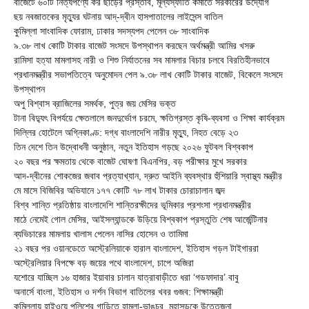
বাজেটে ৬০টি নিত্যপণ্যে কর ছাড়ের প্রস্তাব, মূল্যস্ফীতি কমাতে সরকারের উদ্যোগ
ছয় নবজাতকের মৃত্যুর ঘটনায় আদ্-দ্বীন হাসপাতালের লাইসেন্স বাতিল
‎কুমিল্লা সাংবাদিক ফোরাম, ঢাকার সদস্যপদ পেলেন ৩৮ সাংবাদিক
৯.৩৮ লাখ কোটি টাকার বাজেট সংসদে উপস্থাপন করছেন অর্থমন্ত্রী আমির খসরু
রামিসা হত্যা মামলাসহ নারী ও শিশু নির্যাতনের সব মামলার বিচার চলবে বিরতিহীনভাবে
প্রধানমন্ত্রীর সভাপতিত্বে অনুমোদন পেল ৯.৩৮ লাখ কোটি টাকার বাজেট, বিকেলে সংসদে
উপস্থাপন
অপু বিশ্বাস ব্রাজিলের সমর্থক, পুত্র জয় মেসির ভক্ত
টানা বিদ্যুৎ বিপর্যয়ে ক্ষেতলালে জনদুর্ভোগ চরমে, ক্ষতিগ্রস্ত কৃষি-ব্যবসা ও শিক্ষা কার্যক্রম
দিল্লির হোটেলে অগ্নিকাণ্ড: দগ্ধ বাংলাদেশি নারীর মৃত্যু, নিহত বেড়ে ২৩
তিন দেশে তিন উদ্বোধনী অনুষ্ঠান, নতুন ইতিহাস গড়ছে ২০২৬ ফুটবল বিশ্বকাপ
২০ বছর পর ক্ষমতায় থেকে বাজেট ঘোষণা বিএনপির, বড় পরীক্ষার মুখে সরকার
আদ-দ্বীনের শোকজের জবাব প্রত্যাখ্যান, দ্রুত আইনি ব্যবস্থার হুঁশিয়ারি স্বাস্থ্য মন্ত্রীর
মে মাসে বিজিবির অভিযানে ১৭৭ কোটি ৭৮ লাখ টাকার চোরাচালান জব্দ
বিশ্ব শান্তি প্রতিষ্ঠায় বাংলাদেশি শান্তিরক্ষীদের ভূমিকার প্রশংসা প্রধানমন্ত্রীর
মাঠে নেমেই গোল মেসির, আইসল্যান্ডকে উড়িয়ে বিশ্বকাপ প্রস্তুতি শেষ আর্জেন্টিনার
ব্যভিচারের মামলায় খালাস পেলেন নাসির হোসেন ও তামিমা
২১ বছর পর ওয়ানডেতে অস্ট্রেলিয়াকে হারাল বাংলাদেশ, ইতিহাস গড়ল টাইগাররা
অস্ট্রেলিয়ার বিপক্ষে বড় জয়ের পথে বাংলাদেশ, চাপে অজিরা
যশোরে যাচ্ছিল ১৬ হাজার ইয়াবার চালান যাত্রাবাড়ীতে ধরা ‘গডফাদার’ বাবু
অনার্সে বাংলা, ইতিহাস ও দর্শন বিভাগ বাতিলের খবর গুজব: শিক্ষামন্ত্রী
কুমিল্লায় হাইওয়ে পুলিশের গাড়িতে হামলা-ভাঙচুর, মহাসড়কে উত্তেজনা