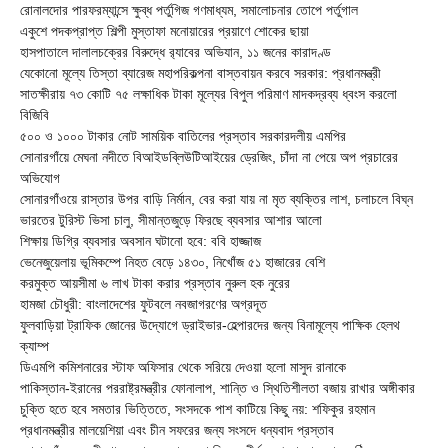
রোনালদোর পারফরম্যান্সে ক্ষুব্ধ পর্তুগিজ গণমাধ্যম, সমালোচনার তোপে পর্তুগাল
একুশে পদকপ্রাপ্ত শিল্পী মুস্তাফা মনোয়ারের প্রয়াণে শোকের ছায়া
হাসপাতালে দালালচক্রের বিরুদ্ধে র‍্যাবের অভিযান, ১১ জনের কারাদণ্ড
যেকোনো মূল্যে তিস্তা ব্যারেজ মহাপরিকল্পনা বাস্তবায়ন করবে সরকার: প্রধানমন্ত্রী
সাতক্ষীরায় ৭৩ কোটি ৭৫ লক্ষাধিক টাকা মূল্যের বিপুল পরিমাণ মাদকদ্রব্য ধ্বংস করলো
বিজিবি
৫০০ ও ১০০০ টাকার নোট সাময়িক বাতিলের প্রস্তাব সরকারদলীয় এমপির
সোনারগাঁয়ে মেঘনা নদীতে বিআইডব্লিউটিআইয়ের ড্রেজিং, চাঁদা না পেয়ে অপ প্রচারের
অভিযোগ
সোনারগাঁওয়ে রাস্তার উপর বাড়ি নির্মান, বের করা যায় না মৃত ব্যক্তির লাশ, চলাচলে বিঘ্ন
ভারতের টুরিস্ট ভিসা চালু, সীমান্তজুড়ে ফিরছে ব্যবসার আশার আলো
শিক্ষায় ডিগ্রি ব্যবসার অবসান ঘটানো হবে: ববি হাজ্জাজ
ভেনেজুয়েলায় ভূমিকম্পে নিহত বেড়ে ১৪৩০, নিখোঁজ ৫১ হাজারের বেশি
করমুক্ত আয়সীমা ৬ লাখ টাকা করার প্রস্তাব নুরুল হক নুরের
হামজা চৌধুরী: বাংলাদেশের ফুটবলে নবজাগরণের অগ্রদূত
ফুলবাড়িয়া ট্রাফিক জোনের উদ্যোগে ড্রাইভার-হেল্পারদের জন্য বিনামূল্যে পাক্ষিক হেলথ
ক্যাম্প
ডিএমপি কমিশনারের স্টাফ অফিসার থেকে সরিয়ে দেওয়া হলো মাসুদ রানাকে
পাকিস্তান-ইরানের পররাষ্ট্রমন্ত্রীর ফোনালাপ, শান্তি ও স্থিতিশীলতা বজায় রাখার অঙ্গীকার
চুক্তি হতে হবে সমতার ভিত্তিতে, সংসদকে পাশ কাটিয়ে কিছু নয়: শফিকুর রহমান
প্রধানমন্ত্রীর মালয়েশিয়া এবং চীন সফরের জন্য সংসদে ধন্যবাদ প্রস্তাব