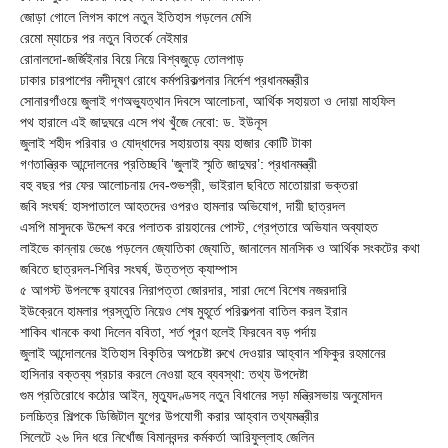
জোড়া গোলে লিগস কাপে নতুন ইতিহাস গড়লেন মেসি
রেমো ম্যাচের পর নতুন বিতর্কে নেইমার
রোনালদো-জর্জিইনার বিয়ে নিয়ে বিশ্বজুড়ে তোলপাড়
ঢাকার চারপাশের নদীদূষণ রোধে কর্মপরিকল্পনার নির্দেশ প্রধানমন্ত্রীর
সোনারগাঁওয়ে জুলাই গণঅভ্যুত্থান দিবসে আলোচনা, আর্থিক সহায়তা ও দোয়া মাহফিল
পথ হারালে এই জাদুঘরে এসে পথ খুঁজে নেবো: ড. ইউনূস
জুলাই শহীদ পরিবার ও যোদ্ধাদের সহায়তায় ব্যয় হাজার কোটি টাকা
গণতান্ত্রিক আন্দোলনের প্রতিচ্ছবি ‘জুলাই স্মৃতি জাদুঘর’: প্রধানমন্ত্রী
বহু বছর পর ফের আলোচনায় দেব-শুভশ্রী, ভাইরাল ছবিতে মাতোয়ারা ভক্তরা
জবি সংঘর্ষ: হাসপাতালে আহতদের ওপরও হামলার অভিযোগ, দায়ী ছাত্রদল
এসপি মাসুদকে উদ্দেশ করে পলাতক রায়হানের পোস্ট, গ্রেপ্তারে অভিযান অব্যাহত
লাইভে কান্নায় ভেঙে পড়লেন জ্যোতিকা জ্যোতি, জানালেন মানসিক ও আর্থিক সংকটের কথা
জবিতে ছাত্রদল-শিবির সংঘর্ষ, উত্তপ্ত ক্যাম্পাস
৫ আগস্ট উপলক্ষে র‌্যাবের নিরাপত্তা জোরদার, সারা দেশে বিশেষ নজরদারি
ইউক্রেনে হামলার প্রস্তুতি নিয়েও শেষ মুহূর্তে পরিকল্পনা বাতিল করল ইরান
শাকিব খানকে কথা দিলেন ববিতা, শর্ত পূরণ হলেই ফিরবেন বড় পর্দায়
জুলাই আন্দোলনের ইতিহাস বিকৃতির অপচেষ্টা রুখে দেওয়ার আহ্বান শফিকুর রহমানের
হাসিনার বক্তব্য প্রচার করলে নেওয়া হবে ব্যবস্থা: তথ্য উপদেষ্টা
গুম প্রতিরোধে কঠোর আইন, মৃত্যুদণ্ডসহ নতুন বিধানের সড়া মন্ত্রিসভায় অনুমোদন
চলচ্চিত্র শিল্পকে ডিজিটাল যুগের উপযোগী করার আহ্বান তথ্যমন্ত্রীর
সিলেটে ২৬ দিন ধরে নিখোঁজ বিমানবন্দর কর্মকর্তা আরিফুল্লাহ জেলিন