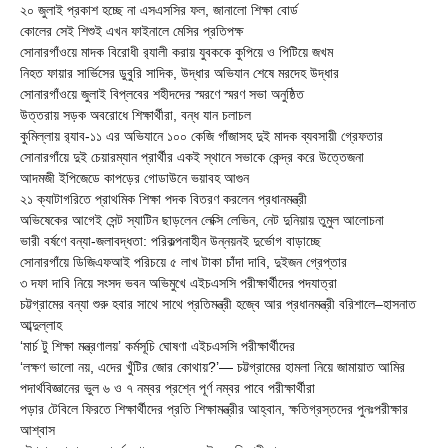
২০ জুলাই প্রকাশ হচ্ছে না এসএসসির ফল, জানালো শিক্ষা বোর্ড
কোলের সেই শিশুই এখন ফাইনালে মেসির প্রতিপক্ষ
সোনারগাঁওয়ে মাদক বিরোধী র‌্যালী করায় যুবককে কুপিয়ে ও পিটিয়ে জখম
নিহত ফায়ার সার্ভিসের ডুবুরি সাদিক, উদ্ধার অভিযান শেষে মরদেহ উদ্ধার
সোনারগাঁওয়ে জুলাই বিপ্লবের শহীদদের স্মরণে স্মরণ সভা অনুষ্ঠিত
উত্তরায় সড়ক অবরোধে শিক্ষার্থীরা, বন্ধ যান চলাচল
কুমিল্লায় র‍্যাব-১১ এর অভিযানে ১০০ কেজি গাঁজাসহ দুই মাদক ব্যবসায়ী গ্রেফতার
সোনারগাঁয়ে দুই চেয়ারম্যান প্রার্থীর একই স্থানে সভাকে কেন্দ্র করে উত্তেজনা
আদমজী ইপিজেডে কাপড়ের গোডাউনে ভয়াবহ আগুন
২১ ক্যাটাগরিতে প্রাথমিক শিক্ষা পদক বিতরণ করলেন প্রধানমন্ত্রী
অভিষেকের আগেই সেন্ট স্যাটিন ছাড়লেন লেক্সি লেভিন, নেট দুনিয়ায় তুমুল আলোচনা
ভারী বর্ষণে বন্যা-জলাবদ্ধতা: পরিকল্পনাহীন উন্নয়নই দুর্ভোগ বাড়াচ্ছে
সোনারগাঁয়ে ডিজিএফআই পরিচয়ে ৫ লাখ টাকা চাঁদা দাবি, দুইজন গ্রেপ্তার
৩ দফা দাবি নিয়ে সংসদ ভবন অভিমুখে এইচএসসি পরীক্ষার্থীদের পদযাত্রা
চট্টগ্রামের বন্যা শুরু হবার সাথে সাথে প্রতিমন্ত্রী হজ্বে আর প্রধানমন্ত্রী বরিশালে–হাসনাত
আব্দুল্লাহ
‘মার্চ টু শিক্ষা মন্ত্রণালয়’ কর্মসূচি ঘোষণা এইচএসসি পরীক্ষার্থীদের
‘লক্ষণ ভালো নয়, এদের খুঁটির জোর কোথায়?’— চট্টগ্রামের হামলা নিয়ে জামায়াত আমির
পদার্থবিজ্ঞানের ভুল ৬ ও ৭ নম্বর প্রশ্নে পূর্ণ নম্বর পাবে পরীক্ষার্থীরা
পড়ার টেবিলে ফিরতে শিক্ষার্থীদের প্রতি শিক্ষামন্ত্রীর আহ্বান, ক্ষতিগ্রস্তদের পুনঃপরীক্ষার
আশ্বাস