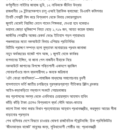
কর্ণফুলীতে লাইটার জাহাজ ডুবি, ১২ নাবিককে জীবিত উদ্ধার
রাজধানীর ১৯ ইন্টারসেকশনে চালু এআই ট্রাফিক ক্যামেরা: ডিএমপি কমিশনার
তিনটি পেনাল্টি মিস করে বিশ্বকাপ থেকে বিদায় নেদারল্যান্ডস
জুলাই থেকেই নিয়মিত বেতন পাবেন শিক্ষকরা, দেওয়া হবে বকেয়াও
ভয়াবহ জোড়া ভূমিকম্পে নিহত বেড়ে ১,৭১৯ জন, আহত কয়েক হাজার
জার্মানির পেনাল্টির অজেয় রেকর্ড ভেঙে ইতিহাস গড়ল প্যারাগুয়ে
পঞ্চমবারের মতো নকআউটে বিদায় এশিয়ার প্রতিনিধির
বিটিভি প্রাঙ্গণে সম্পন্ন হলো মুস্তাফা মনোয়ারের প্রথম জানাজা
নতুন অর্থবছরের বাজেট পাস আজ, ১ জুলাই থেকে কার্যকর
বাগদানের ইঙ্গিত, যা জানা গেল নাজনীন নীহাকে নিয়ে
নকআউটে জাপানের বিপক্ষে শক্তিশালী একাদশে ব্রাজিল
সোনারগাঁওয়ে মাংস ব্যবসায়ীসহ ৮ জনকে জরিমানা
‘এটা নোংরা মানসিকতা’—সামাজিক মাধ্যমের সমালোচনায় বুবলী
হাসপাতালে ভর্তি জাতীয় চলচ্চিত্র পুরস্কারপ্রাপ্ত গীতিকার মিল্টন খন্দকার
আইন-কড়াকড়িতে লভ্যাংশ সংকটে শেয়ারবাজার
কর প্রশাসনের সদস্য থেকে এনবিআর চেয়ারম্যান আহসান হাবিব
কাঁড়ি কাঁড়ি টাকা ঢেলেও বিশ্বকাপে ব্যর্থ সৌদি আরব-কাতার
কালো টাকা সাদা করার বিধান প্রত্যাহারের আহ্বান প্রধানমন্ত্রীর, করমুক্ত আয়ের সীমা
বাড়ানোর প্রস্তাব
শেখ হাসিনার দেশে ফিরতে চাওয়ার ঘোষণা রাজনৈতিক স্ট্যান্টবাজি: চিফ প্রসিকিউটর
‘জীবনবান্ধব বাজেট’ মানুষের জন্য, সুবিধাভোগী গোষ্ঠীর নয়: প্রধানমন্ত্রী