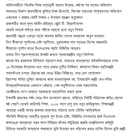
আদিতমারীতে নিখোঁজ শিশুর বস্তাবন্দী মরদেহ উদ্ধার, ধর্ষণের পর হত্যার অভিযোগ
আদাবরে বিকাশ ব্যবসায়ীকে কুপিয়ে টাকা ছিনতাই, কিশোর গ্যাংয়ের সম্পৃক্ততার অভিযোগ
একনেকে ৭ হাজার কোটি টাকার ৫ উন্নয়ন প্রকল্প অনুমোদন
রাজশাহীর আমে মুগ্ধ মার্কিন রাষ্ট্রদূত ব্রেন্ট টি. ক্রিস্টেনসেন
আরবি নববর্ষে পবিত্র কাবা শরীফে পরানো হলো নতুন গিলাফ
ব্যবসায়ী আব্দুল ওয়াদুদ হত্যা মামলায় জামিন পেলেন অধ্যাপক আবুল বারকাত
তিন সীমান্তে পুশইনের চেষ্টা প্রতিহত, চুয়াডাঙ্গায় সাত স্তরের বিশেষ নজরদারি
সীমান্তে পুশইন বন্ধে বিএসএফের প্রতি বিজিবির আহ্বান
ঢাকার তিন প্রবেশদ্বারের যানজট রুখতে প্রধানমন্ত্রীর নতুন নির্দেশনা
জাহেদ উর রহমানকে দিল্লিতে প্রবেশে বাধা: ভারতের ভারপ্রাপ্ত হাইকমিশনারকে তলব
১৬ ডিসেম্বর উদ্বোধন হতে পারে ঢাকার তৃতীয় টার্মিনাল, জানালেন বিমান প্রতিমন্ত্রী
গফরগাঁওয়ে চলন্ত ট্রেনের হুক ভেঙে ইঞ্জিন বিচ্ছিন্ন, বন্ধ রেল যোগাযোগ
ট্রাম্পের শান্তি চুক্তি আমাদের জন্য বাধ্যতামূলক নয়: ইসরায়েলি মন্ত্রী বেন-গভির
বিশ্বচ্যাম্পিয়নদের একাদশে ধোঁয়াশা, শেষ অনুশীলনেও চমক স্কালোনির
বেনজীরকে দেশে ফেরাতে সরকারকে সহযোগিতা করবে দুদক
ইসলামী ব্যাংকের পর্ষদ ভেঙে দিল বাংলাদেশ ব্যাংক, দায়িত্বে নির্বাহী পরিচালক জহির হোসেন
ষষ্ঠ শ্রেণি থেকেই কারিগরি শিক্ষা, ২০২৮ সালে চালু হবে নতুন কারিকুলাম: শিক্ষামন্ত্রী
আবারো ওয়ারী থানার মামলায় কারাগারে পাঠানো হলো তৌহিদ আফ্রিদিকে
পাঁচবিবি সীমান্তে ভারতীয় বৃদ্ধকে পুশ ইনের চেষ্টা, বিজিবির তৎপরতায় ব্যর্থ বিএসএফ
জলাতঙ্ক আক্রান্ত গরুর মাংস বিক্রির ঘটনায় সাটুরিয়ায় জরুরি ভ্যাক্সিনেশন কর্মসূচি
বিভিন্ন সরকারি সংস্থাকে সময়মতো ভূমি উন্নয়ন কর পরিশোধ করার তাগিদ দিলেন ভূমি মন্ত্রী