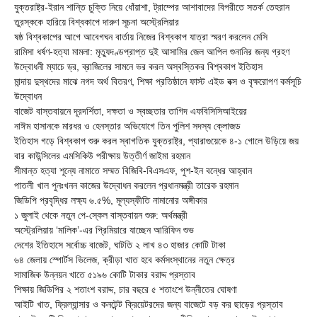
যুক্তরাষ্ট্র-ইরান শান্তি চুক্তি নিয়ে ধোঁয়াশা, ট্রাম্পের আশাবাদের বিপরীতে সতর্ক তেহরান
তুরস্ককে হারিয়ে বিশ্বকাপে দারুণ সূচনা অস্ট্রেলিয়ার
ষষ্ঠ বিশ্বকাপের আগে আবেগঘন বার্তায় নিজের বিশ্বকাপ যাত্রা স্মরণ করলেন মেসি
রামিসা ধর্ষণ-হত্যা মামলা: মৃত্যুদণ্ডপ্রাপ্ত দুই আসামির জেল আপিল শুনানির জন্য গ্রহণ
উদ্বোধনী ম্যাচে ড্র, ব্রাজিলের সামনে ভর করল অস্বস্তিকর বিশ্বকাপ ইতিহাস
মান্দায় দুস্থদের মাঝে নগদ অর্থ বিতরণ, শিক্ষা প্রতিষ্ঠানে ফাস্ট এইড বক্স ও বৃক্ষরোপণ কর্মসূচি
উদ্বোধন
বাজেট বাস্তবায়নে দূরদর্শিতা, দক্ষতা ও স্বচ্ছতার তাগিদ এফবিসিসিআইয়ের
নাঈম হাসানকে মারধর ও হেনস্তার অভিযোগে তিন পুলিশ সদস্য ক্লোজড
ইতিহাস গড়ে বিশ্বকাপ শুরু করল স্বাগতিক যুক্তরাষ্ট্র, প্যারাগুয়েকে ৪-১ গোলে উড়িয়ে জয়
বার কাউন্সিলের এমসিকিউ পরীক্ষায় উত্তীর্ণ জাইমা রহমান
সীমান্ত হত্যা শূন্যে নামাতে সম্মত বিজিবি-বিএসএফ, পুশ-ইন বন্ধের আহ্বান
পাতলী খাল পুনঃখনন কাজের উদ্বোধন করলেন প্রধানমন্ত্রী তারেক রহমান
জিডিপি প্রবৃদ্ধির লক্ষ্য ৬.৫%, মূল্যস্ফীতি নামানোর অঙ্গীকার
১ জুলাই থেকে নতুন পে-স্কেল বাস্তবায়ন শুরু: অর্থমন্ত্রী
অস্ট্রেলিয়ায় ‘মালিক’-এর প্রিমিয়ারে যাচ্ছেন আরিফিন শুভ
দেশের ইতিহাসে সর্বোচ্চ বাজেট, ঘাটতি ২ লাখ ৪৩ হাজার কোটি টাকা
৬৪ জেলায় স্পোর্টস ভিলেজ, ক্রীড়া খাত হবে কর্মসংস্থানের নতুন ক্ষেত্র
সামাজিক উন্নয়ন খাতে ৫১৯৬ কোটি টাকার বরাদ্দ প্রস্তাব
শিক্ষায় জিডিপির ২ শতাংশ বরাদ্দ, চার বছরে ৫ শতাংশে উন্নীতের ঘোষণা
আইটি খাত, ফ্রিল্যান্সার ও কনটেন্ট ক্রিয়েটরদের জন্য বাজেটে বড় কর ছাড়ের প্রস্তাব