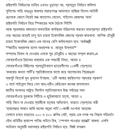
রাষ্ট্রপতি নির্বাচনের তারিখ এখনও চূড়ান্ত নয়, প্রস্তুত নির্বাচন কমিশন
পুলিশের গাড়ি ভাঙচুর মামলায় নারায়ণগঞ্জ আদালতে হাজিরা দিলেন আইভী
ছেলেকে কোলে নিয়েই মঞ্চ মাতালেন নোবেল, গাইলেন জেমসের ‘বাবা’
রাষ্ট্রপতি নির্বাচন নিয়ে স্পিকারের সঙ্গে বৈঠকে সিইসি
আজ প্রথমবার বঙ্গভবনে দাফতরিক কার্যক্রম পরিচালনা করবেন ভারপ্রাপ্ত রাষ্ট্রপতি
দেড় বছরের মধ্যেই চালু হবে চায়না ইকোনমিক জোনের প্রথম কারখানা: আশিক চৌধুরী
চায়না ইকোনমিক জোনে এক লাখের বেশি কর্মসংস্থান হবে: অর্থমন্ত্রী
**জাতীয় অধ্যাপক হলেন অধ্যাপক ড. মাহবুব উল্লাহ**
সম্পদের হিসাব না দেওয়ায় এসকে সুর চৌধুরীর ৩ বছরের সশ্রম কারাদণ্ড
সোনারগাঁওয়ে ট্রাকের ধাক্কায় এক পথচারী নিহত, আহত ৪
সোনারগাঁওয়ে মিছিলের প্রস্তুতিকালে ছাত্রলীগের ১২কর্মী গ্রেপ্তার
‘ককরোচ জনতা পার্টি’র প্রতিষ্ঠাতাকে ফলো করে আলোচনায় প্রিয়াঙ্কা
স্যালুট বিতর্কে মুখ খুললেন ইশরাক, ‘এটি আমার ব্যক্তিগত শ্রদ্ধার প্রকাশ’
৩ শর্তে লাইসেন্স ফিরে পেল আদ্-দ্বীন মেডিকেল কলেজ হাসপাতাল
জাতীয় সংসদের সাউন্ড সিস্টেম প্রতিস্থাপনে উচ্চ পর্যায়ের সভা
সোনারগাঁওয়ে যুবককে পিটিয়ে ও ছুরিকাঘাতে হত্যা, আহত ৩
শাড়ি কিনে না দেওয়ায় স্বামীকে হত্যার অভিযোগ, ভারতে গ্রেপ্তার নারী
‘ক্যামেরার সামনে আমি অনেক আনন্দ পাই’—কাজী নওশাবা আহমেদ
নেপালে চলবে ভারতের ২০০ ও ৫০০ রুপির নোট, প্রায় এক দশক পর নিয়মে পরিবর্তন
যৌথ বাহিনীর ক্যাম্পে পানির লাইনে বিষ, ‘স্পেশাল পাওয়ার অ্যাক্টে’ মামলা: এসপি
সংবিধান অনুযায়ী যথাসময়ে রাষ্ট্রপতি নির্বাচন হবে: মির্জা ফখরুল