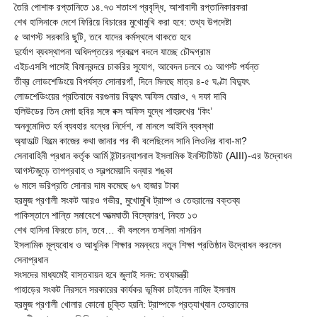
তৈরি পোশাক রপ্তানিতে ১৪.৭৩ শতাংশ প্রবৃদ্ধি, আশাবাদী রপ্তানিকারকরা
শেখ হাসিনাকে দেশে ফিরিয়ে বিচারের মুখোমুখি করা হবে: তথ্য উপদেষ্টা
৫ আগস্ট সরকারি ছুটি, তবে যাদের কর্মস্থলে থাকতে হবে
দুর্যোগ ব্যবস্থাপনা অধিদপ্তরের প্রকল্পে বদলে যাচ্ছে চৌদ্দগ্রাম
এইচএসসি পাসেই বিমানবন্দরে চাকরির সুযোগ, আবেদন চলবে ৩১ আগস্ট পর্যন্ত
তীব্র লোডশেডিংয়ে বিপর্যস্ত সোনারগাঁ, দিনে মিলছে মাত্র ৪-৫ ঘণ্টা বিদ্যুৎ
লোডশেডিংয়ের প্রতিবাদে বরগুনায় বিদ্যুৎ অফিস ঘেরাও, ৭ দফা দাবি
হলিউডের তিন মেগা ছবির সঙ্গে বক্স অফিস যুদ্ধে শাহরুখের ‘কিং’
অননুমোদিত হর্ন ব্যবহার বন্ধের নির্দেশ, না মানলে আইনি ব্যবস্থা
অ্যাডাল্ট ফিল্মে কাজের কথা জানার পর কী বলেছিলেন সানি লিওনির বাবা-মা?
সেনাবাহিনী প্রধান কর্তৃক আর্মি ইন্টারন্যাশনাল ইসলামিক ইনস্টিটিউট (AIII)-এর উদ্বোধন
আগস্টজুড়ে তাপপ্রবাহ ও স্বল্পমেয়াদি বন্যার শঙ্কা
৬ মাসে ভরিপ্রতি সোনার দাম কমেছে ৬৭ হাজার টাকা
হরমুজ প্রণালী সংকট আরও গভীর, মুখোমুখি ট্রাম্প ও তেহরানের বক্তব্য
পাকিস্তানে শান্তি সমাবেশে আত্মঘাতী বিস্ফোরণ, নিহত ১৩
শেখ হাসিনা ফিরতে চান, তবে… কী বললেন তসলিমা নাসরিন
ইসলামিক মূল্যবোধ ও আধুনিক শিক্ষার সমন্বয়ে নতুন শিক্ষা প্রতিষ্ঠান উদ্বোধন করলেন
সেনাপ্রধান
সংসদের মাধ্যমেই বাস্তবায়ন হবে জুলাই সনদ: তথ্যমন্ত্রী
পাহাড়ের সংকট নিরসনে সরকারের কার্যকর ভূমিকা চাইলেন নাহিদ ইসলাম
হরমুজ প্রণালী খোলার কোনো চুক্তি হয়নি: ট্রাম্পকে প্রত্যাখ্যান তেহরানের