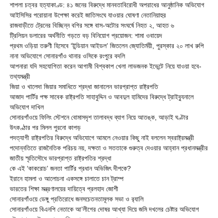
শাপলা চত্বর হত্যাকাণ্ড: ৪১ জনের বিরুদ্ধে মানবতাবিরোধী অপরাধের আনুষ্ঠানিক অভিযোগ
আইসিসির পরোয়ানা উপেক্ষা করেই জাতিসংঘে যাওয়ার ঘোষণা নেতানিয়াহুর
রাজবাড়ীতে ট্রেনের বিচ্ছিন্ন বগির সঙ্গে বাস-অটোর সংঘর্ষে নিহত ২, আহত ৬
ট্রিলিয়ন ডলারের অর্থনীতি গড়তে বড় বিনিয়োগ প্রয়োজন: শামা ওবায়েদ
প্রথম ওড়িয়া তরুণী হিসেবে ‘ইন্ডিয়ান আইডল’ জিতলেন জ্যোতির্ময়ী, পুরস্কার ২০ লাখ রুপি
নানা অভিযোগে সোনারগাঁও থানার ওসিকে রংপুরে বদলি
আপনারা যদি সহযোগিতা করেন আগামী বিশ্বকাপ খেলা লাভজনক ইভেন্টে নিয়ে যাওয়া হবে-
তথ্যমন্ত্রী
জিয়া ও খালেদা জিয়ার সমাধিতে শ্রদ্ধা জানালেন ভারপ্রাপ্ত রাষ্ট্রপতি
আজাদ পার্টির পক্ষ সাবেক রাষ্ট্রপতি সাহাবুদ্দিন ও আবদুল হামিদের বিরুদ্ধে ট্রাইব্যুনালে
অভিযোগ দাখিল
সোনারগাঁওয়ে ফিলিং স্টেশনে বোমাসদৃশ তালাবদ্ধ ব্যাগ নিয়ে আতঙ্ক, আড়াই ঘণ্টার
উৎকণ্ঠার পর মিলল পুরনো কাপড়
পদত্যাগী রাষ্ট্রপতির বিরুদ্ধে অভিযোগে আমলে নেওয়ার কিছু নাই বললেন স্বরাষ্ট্রমন্ত্রী
পদোন্নতিতে রাজনৈতিক পরিচয় নয়, দক্ষতা ও সততাকে গুরুত্ব দেওয়ার আহ্বান প্রধানমন্ত্রীর
জাতীয় স্মৃতিসৌধে ভারপ্রাপ্ত রাষ্ট্রপতির শ্রদ্ধা
কে এই ‘কাকরোচ’ জনতা পার্টির প্রধান অভিজিৎ দীপকে?
ইরানে হামলা ও আলোচনা একসঙ্গে চালাতে চান ট্রাম্প
ভারতের শিক্ষা মন্ত্রণালয়ের দায়িত্বে প্রলহাদ জোশী
সোনারগাঁওয়ে ডেঙ্গু প্রতিরোধে জনসচেতনতামূলক সভা ও র‍্যালি
সোনারগাঁওয়ে বিএনপি নেতাকে আ’লীগের দোষর আখ্যা দিয়ে জমি দখলের চেষ্টার অভিযোগ