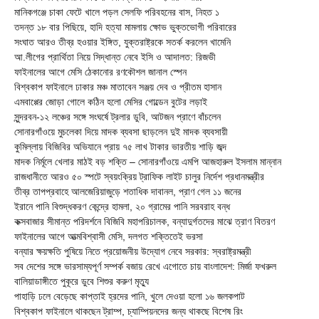
মানিকগঞ্জে চাকা ফেটে খালে পড়ল সেলফি পরিবহনের বাস, নিহত ১
তদন্ত ১৮ বার পিছিয়ে, হাদি হত্যা মামলায় ক্ষোভ ভুক্তভোগী পরিবারের
সংঘাত আরও তীব্র হওয়ার ইঙ্গিত, যুক্তরাষ্ট্রকে সতর্ক করলেন খামেনি
আ.লীগের প্রার্থিতা নিয়ে সিদ্ধান্ত নেবে ইসি ও আদালত: রিজভী
ফাইনালের আগে মেসি ঠেকানোর রণকৌশল জানাল স্পেন
বিশ্বকাপ ফাইনালে ঢাকার মঞ্চ মাতাবেন সঞ্জয় দেব ও প্রীতম হাসান
এমবাপ্পের জোড়া গোলে কঠিন হলো মেসির গোল্ডেন বুটের লড়াই
সুন্দরবন-১২ লঞ্চের সঙ্গে সংঘর্ষে ট্রলার ডুবি, আটজন প্রাণে বাঁচলেন
সোনারগাঁওয়ে মুচলেকা দিয়ে মাদক ব্যবসা ছাড়লেন দুই মাদক ব্যবসায়ী
কুমিল্লায় বিজিবির অভিযানে প্রায় ৭৫ লাখ টাকার ভারতীয় শাড়ি জব্দ
মাদক নির্মূলে খেলার মাঠই বড় শক্তি – সোনারগাঁওয়ে এমপি আজহারুল ইসলাম মান্নান
রাজধানীতে আরও ৫০ স্পটে স্বয়ংক্রিয় ট্রাফিক লাইট চালুর নির্দেশ প্রধানমন্ত্রীর
তীব্র তাপপ্রবাহে আলজেরিয়াজুড়ে শতাধিক দাবানল, প্রাণ গেল ১১ জনের
ইরানে পানি বিশুদ্ধকরণ কেন্দ্রে হামলা, ২০ গ্রামের পানি সরবরাহ বন্ধ
কক্সবাজার সীমান্ত পরিদর্শনে বিজিবি মহাপরিচালক, বন্যাদুর্গতদের মাঝে ত্রাণ বিতরণ
ফাইনালের আগে আত্মবিশ্বাসী মেসি, দলগত শক্তিতেই ভরসা
বন্যার ক্ষয়ক্ষতি পুষিয়ে নিতে প্রয়োজনীয় উদ্যোগ নেবে সরকার: স্বরাষ্ট্রমন্ত্রী
সব দেশের সঙ্গে ভারসাম্যপূর্ণ সম্পর্ক বজায় রেখে এগোতে চায় বাংলাদেশ: মির্জা ফখরুল
বালিয়াডাঙ্গীতে পুকূরে ডুবে শিশুর করুণ মৃত্যু
পাহাড়ি ঢলে বেড়েছে কাপ্তাই হ্রদের পানি, খুলে দেওয়া হলো ১৬ জলকপাট
বিশ্বকাপ ফাইনালে থাকছেন ট্রাম্প, চ্যাম্পিয়নদের জন্য থাকছে বিশেষ রিং