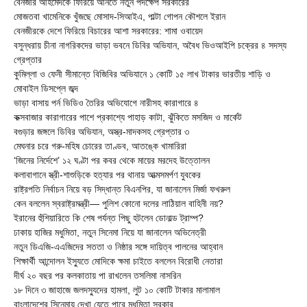
বেনজীর আহমেদকে ফিরিয়ে আনতে নতুন পদক্ষেপ সরকারের
মোজতবা খামেনিকে খুঁজছে মোসাদ-সিআইএ, পাল্টা গোপন কৌশলে ইরান
বেনজীরকে দেশে ফিরিয়ে বিচারের আশা সরকারের: শামা ওবায়েদ
বসুন্ধরায় চীনা নাগরিকদের ভাড়া ভবনে ডিবির অভিযান, অবৈধ ভিওআইপি চক্রের ৪ সদস্য
গ্রেপ্তার
কুমিল্লা ও ফেনী সীমান্তে বিজিবির অভিযানে ১ কোটি ১৫ লাখ টাকার ভারতীয় শাড়ি ও
মোবাইল ডিসপ্লে জব্দ
ভাড়া বাসায় পর্ন ভিডিও তৈরির অভিযোগে নারীসহ কারাগারে ৪
কক্সবাজার কারাগারের পাশে প্রকাশ্যে পাহাড় কাটা, ঝুঁকিতে মসজিদ ও মার্কেট
বগুড়ার জঙ্গলে ডিবির অভিযান, অস্ত্র-মাদকসহ গ্রেপ্তার ৩
মেঘনার চরে গরু-মহিষ চোরের তাণ্ডব, আতঙ্কে খামারিরা
‘জিনের নির্দেশে’ ১২ ঘণ্টা পর কবর থেকে মায়ের মরদেহ উত্তোলন
কলাবাগানে স্ত্রী-শাশুড়িকে হত্যার পর থানায় আত্মসমর্পণ যুবকের
রাষ্ট্রপতি নির্বাচন নিয়ে বড় সিদ্ধান্ত বিএনপির, যা জানালেন মির্জা ফখরুল
কেন বললেন স্বরাষ্ট্রমন্ত্রী— পুলিশ কোনো দলের লাঠিয়াল বাহিনী নয়?
ইরানের হুঁশিয়ারিতে কি শেষ পর্যন্ত পিছু হটলেন ডোনাল্ড ট্রাম্প?
ঢাকায় হাজির মধুমিতা, নতুন সিনেমা নিয়ে যা জানালেন অভিনেত্রী
নতুন ডিএজি-এএজিদের সততা ও নিষ্ঠার সঙ্গে দায়িত্ব পালনের আহ্বান
শিক্ষার্থী আন্দোলন ইস্যুতে মোদিকে ক্ষমা চাইতে বললেন বিরোধী নেতারা
দীর্ঘ ২০ বছর পর কলকাতায় পা রাখলেন তসলিমা নাসরিন
১৮ দিনে ৩ জাহাজে জলদস্যুদের হামলা, লুট ১০ কোটি টাকার মালামাল
বাংলাদেশের সিনেমায় দেখা যেতে পারে মধুমিতা সরকার