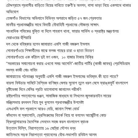
চৌদ্দগ্রামে প্রবাসীর বাড়িতে বিয়ের দাবিতে তরুণী’র অনশন, বাসা ভাড়া নিয়ে একসাথে থাকার
অভিযোগ
তেজগাঁও বিভাগের অভিযানে বিভিন্ন অপরাধে জড়িত ৫৭ জন গ্রেফতার
মাননীয় প্রধানমন্ত্রীর সাথে বিদায়ী নৌবাহিনী প্রধানের সৌজন্য সাক্ষাৎ
সাংবাদিক শফিকের মুক্তি না দিলে শাহবাগ থানা, ফায়ার সার্ভিস ও স্বরাষ্ট্র মন্ত্রণালয়
ঘেরাওয়ের হুঁশিয়ারি
দল থেকে বহিষ্কার হলেন জামায়াত এমপি গাজী নজরুল ইসলাম
সোনারগাঁওয়ে শিক্ষার্থীদের মাঝে ফলজ গাছের চারা ও ছাতা বিতরণ ​
সোনারগাঁওয়ে এক কাঁঠাল দুই মণ ওজন, ১০ হাজার টাকায় বিক্রি
“সরকারের সমালোচনা করার এখনো সময় আসেনি”-জাতীয় পার্টির (কাজী জাফর) প্রেসিডিয়াম
সদস্য কাজী মোঃ নাহিদ
জামায়াতের গঠনতন্ত্র অনুযায়ী এমপি গাজী নজরুল ইসলামের ভবিষ্যৎ কী হতে পারে?
বায়লা ফিউচার সামিটে বৈশ্বিক বাণিজ্য মেলার সুযোগ তুলে ধরল মেসে ফ্রাঙ্কফুর্ট বাংলাদেশ
বৃষ্টিভেজা দিনে মেসির প্রতি ভালোবাসা জানালেন পরীমণি
রাষ্ট্রপতির পদত্যাগের গুঞ্জন, সামাজিক মাধ্যমে যা লিখলেন জুলকারনাইন সায়ের
মন্ত্রিসভায় রদবদল নিয়ে মুখ খুললেন প্রধানমন্ত্রীর উপদেষ্টা
এসএসসি ফল প্রকাশে আরও দেরি, জানাল শিক্ষা বোর্ড
কাঁদলেন না স্কালোনি, ড্রেসিংরুমের বিতর্ক নিয়ে যা বললেন আর্জেন্টিনা কোচ
ফ্রিল্যান্সারদের বৈদেশিক লেনদেন সহজ করল বাংলাদেশ ব্যাংক
উত্তাল দিল্লি, নিরাপত্তায় ১৬ মেট্রো স্টেশন বন্ধ
জাতিসংঘে সড়ক নিরাপত্তা প্যানেলের যৌথ-সভাপতি রবিউল আলম