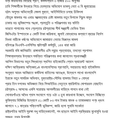
বন্ধ কারখানায় ফিরেছে প্রাণ, কর্মসংস্থান ৩ হাজার ৫০০ মানুষের
ঢাবি শিক্ষার্থীকে উদ্ধারে গিয়ে হেনস্তার অভিযোগ ডাকসু নেতা এ বি জুবায়েরের
হঠাৎ অসুস্থ অভিনেত্রী মেঘলা মুক্তা, আইসিইউতে চলছে চিকিৎসা
যৌতুক মামলার পর এবার আত্মহত্যার চেষ্টা মামলায় নতুন বিপাকে প্রিন্স মামুন
ঢাকায় বড় ভূমিকম্পের শঙ্কা, প্রস্তুতি ও পরিকল্পনায় বড় ঘাটতি
ভারতে পালানোর পথে গ্রেপ্তার চট্টগ্রামের শীর্ষ সন্ত্রাসী ডেভিড ইমন
জিপিএইচ ইস্পাতকে ৫ কোটি টাকা জরিমানা, জুলাই যোদ্ধাদের কল্যাণে ব্যয়ের নির্দেশ
বিধবা নারীকে ধর্ষণের অভিযোগে জামায়াত নেতার বিরুদ্ধে মামলা
হবিগঞ্জে বিএনপি-এনসিপির পাল্টাপাল্টি কর্মসূচি, ১৪৪ ধারা জারি
সরকারি নথি জালিয়াতি: রাঙ্গাবালীর এসি ল্যান্ড প্রত্যাহার, তদন্তে প্রশাসন
শিক্ষাব্যবস্থার উন্নয়নে সমন্বিত পরিকল্পনার কথা জানালেন প্রধানমন্ত্রী
আপিল বিভাগের নতুন সিদ্ধান্তে স্থগিত হাইকোর্টের শ্যোন অ্যারেস্ট আদেশ
দক্ষিণ আফ্রিকায় অগ্নিকাণ্ডে বাংলাদেশিদের প্রাণহানি, সহায়তায় মাঠে হাইকমিশন
সংযুক্ত আরব আমিরাতে কর্মভিসা বাতিলের আতঙ্ক, উদ্বেগে লাখো বাংলাদেশি
ইরাকে নতুন সামরিক অভিযান, যুক্তরাষ্ট্র-সৌদির হামলায় নিহত ৮ যোদ্ধা
প্রায় তিন দশকের অভিজ্ঞতা নিয়ে সিআইডির নেতৃত্বে ব্যারিস্টার মোশাররফ হোছাইন
চট্টগ্রাম-২ আসনের এমপি সরোয়ার আলমগীরের দায়িত্ব পালনে বাধা নেই
সোনারগাঁওয়ে অবৈধ গ্যাস সংযোগে গড়ে ওঠা ৩ চুনা কারখানা উচ্ছেদ, সংযোগ বিচ্ছিন্ন
কুমিল্লায় বিজিবির উদ্যোগে ৫১ কোটি ৮৩ লাখ টাকার মাদক ও তামাকজাত পণ্য ধ্বংস
জাপানে ৭.১ মাত্রার শক্তিশালী ভূমিকম্প, জারি হলো সুনামি সতর্কতা
রাষ্ট্রপতির আইনি সুরক্ষা শুধু দায়িত্বকালেই, পদ ছাড়লে আইনি প্রক্রিয়ার মুখোমুখি হওয়া
সম্ভব: তথ্য উপদেষ্টা