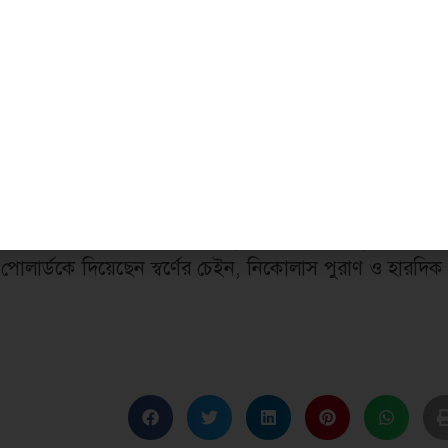
পনের অনুষ্ঠানে অমিতাভ বচ্চন জানিয়েছিলেন, ১৯৯০ এর দশকে
য হয়ে পড়ে তার ব্যক্তিগত ব্যাংক ব্যালেন্স। এমন সময় রিলায়েন্
নির মাধ্যমে বলিউড শেহেনশাহকে আর্থিক সহায়তা করার জন্য
ব্যের একটি অংশ উদ্ধৃতি করে, যেখানে ধীরুবাই আম্বানি বলেন
ো।’
গিয়ে আশার জন্য আম্বানি পরিবারের প্রতি কৃতজ্ঞতা প্রকাশ
ে উপহার দিয়েছেন আম্বানি পরিবার। এরমধ্যে দীপিকা
র জন্য বিলাসবহুল হ্যান্ডব্যাগ উল্লেখযোগ্য। এছাড়া নিতা
সের ক্রিকেটারদের তাদের পারফর্ম্যান্সের জন্য বিভিন্ন সময়ে
পোলার্ডকে দিয়েছেন স্বর্ণের চেইন, নিকোলাস পুরাণ ও হারদিক