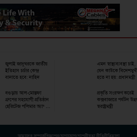
জুলাই জাদুঘরকে জাতীয়
এমন স্বাস্থ্যব্যবস্থা চাই,
ইতিহাস চর্চার কেন্দ্র
যেন কাউকে বিদেশমুখ
বানাতে হবে: নাহিদ
হতে না হয়: প্রধানমন্ত্রী
বগুড়ায় আল-মোস্তফা
প্রকৃতি সংরক্ষণ করেই
গ্রুপের সহযোগী প্রতিষ্ঠান
কক্সবাজারে পর্যটন উন্
হেরিটেজ পলিমার অ্যান্ড
স্বরাষ্ট্রমন্ত্রী
ল্যামি টিউবসের ডিপো
শুভ উদ্বোধন
আমাদের সম্পর্কে
বিজ্ঞাপন
যোগাযোগ
গোপনীয়তা নীতি
নীতিমালা