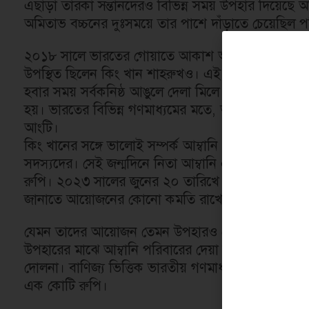
এছাড়া তারকা সন্তানদেরও বিভিন্ন সময় উপহার দিয়েছে অত
অমিতাভ বচ্চনের দুঃসময়ে তার পাশে দাঁড়াতে চেয়েছিল প
২০১৮ সালে ভারতের গোয়াতে আকাশ আম্বানি ও শ্লোকা মে
উপস্থিত ছিলেন কিং খান শাহরুখও। এই অনুষ্ঠানে প্রব
হবার সময় সর্বকনিষ্ঠ আঙুলে দেলা মিলে বড় এক হীরা
হয়। ভারতের বিভিন্ন গণমাধ্যমের মতে, আম্বানি পরিবার
আংটি।
কিং খানের সঙ্গে ভালোই সম্পর্ক আম্বানি পরিবারের। নিজ
সদস্যদের। সেই জন্মদিনে নিতা আম্বানি একটি স্বর্ণের ট
রুপি। ২০২৩ সালের জুনের ২০ তারিখে টলিউড দম্পতি রাম 
জানাতে আয়োজনের কোনো কমতি রাখেননি রাম-উপাসনা
যেমন তাদের আয়োজন তেমন উপহারও পেয়েছেন তারকাদের থ
উপহারের মাঝে আম্বানি পরিবারের দেয়া উপহার সবার দৃষ্টিক
দোলনা। বাণিজ্য ভিত্তিক ভারতীয় গণমাধ্যম বিজনেস টুডে’
এক কোটি রুপি।