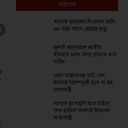
সর্বশেষ
বাবাকে হারালেন লিওনেল মেসি,
৬৮ বছর বয়সে হোর্হের মৃত্যু
জুলাই জাদুঘরকে জাতীয়
ইতিহাস চর্চার কেন্দ্র বানাতে হবে:
নাহিদ
ত
এমন স্বাস্থ্যব্যবস্থা চাই, যেন
য়
কাউকে বিদেশমুখী হতে না হয়:
প্রধানমন্ত্রী
সত্যের মুখোমুখি হতে চাইলে
শেখ হাসিনা অবশ্যই ফিরবেন:
আইনমন্ত্রী
।