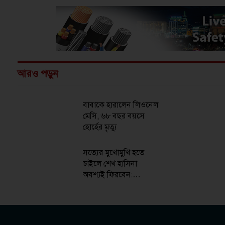
আরও পড়ুন
বাবাকে হারালেন লিওনেল
মেসি, ৬৮ বছর বয়সে
হোর্হের মৃত্যু
সত্যের মুখোমুখি হতে
চাইলে শেখ হাসিনা
অবশ্যই ফিরবেন:
আইনমন্ত্রী