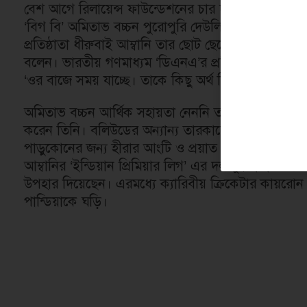
বেশ আগে রিলায়েন্স ফাউন্ডেশনের চার দশকপূর্তী উদযা
‘বিগ বি’ অমিতাভ বচ্চন পুরোপুরি দেউলিয়া হয়ে যান, শূন্
প্রতিষ্ঠাতা ধীরুবাই আম্বানি তার ছোট ছেলে অনীল আম্বা
বলেন। ভারতীয় গণমাধ্যম ‘ডিএনএ’র প্রতিবেদনে সেই বক্ত
‘ওর বাজে সময় যাচ্ছে। তাকে কিছু অর্থ দিয়ে সহায়তা কর
অমিতাভ বচ্চন আর্থিক সহায়তা নেননি তবে দুঃসময়ে এমন এ
করেন তিনি। বলিউডের অন্যান্য তারকাদেরও বিভিন্ন সময়
পাড়ুকোনের জন্য হীরার আংটি ও প্রয়াত অভিনেত্রী শ্রীদেবী
আম্বানির ‘ইন্ডিয়ান প্রিমিয়ার লিগ’ এর দল মুম্বাই ইন্ডিয়ান
উপহার দিয়েছেন। এরমধ্যে ক্যারিবীয় ক্রিকেটার কায়রোন 
পান্ডিয়াকে ঘড়ি।