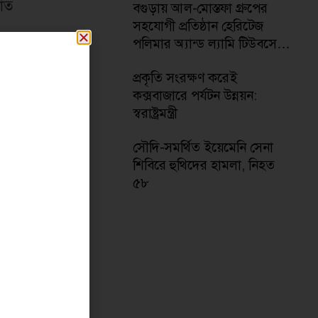
যাত
বগুড়ায় আল-মোস্তফা গ্রুপের
সহযোগী প্রতিষ্ঠান হেরিটেজ
পলিমার অ্যান্ড ল্যামি টিউবসের
ডিপো শুভ উদ্বোধন
প্রকৃতি সংরক্ষণ করেই
কক্সবাজারে পর্যটন উন্নয়ন:
স্বরাষ্ট্রমন্ত্রী
সৌদি-সমর্থিত ইয়েমেনি সেনা
শিবিরে হুথিদের হামলা, নিহত
োটি
৫৮
য