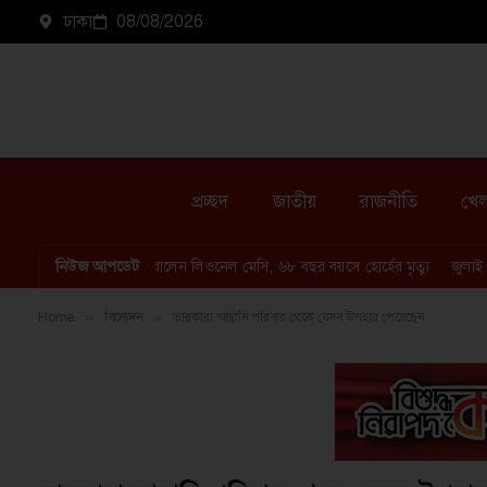
ঢাকা
08/08/2026
প্রচ্ছদ
জাতীয়
রাজনীতি
খেল
নিউজ আপডেট
বাবাকে হারালেন লিওনেল মেসি, ৬৮ বছর বয়সে হোর্হের মৃত্যু
জুলাই 
Home
»
বিনোদন
»
তারকারা আম্বানি পরিবার থেকে যেসব উপহার পেয়েছেন