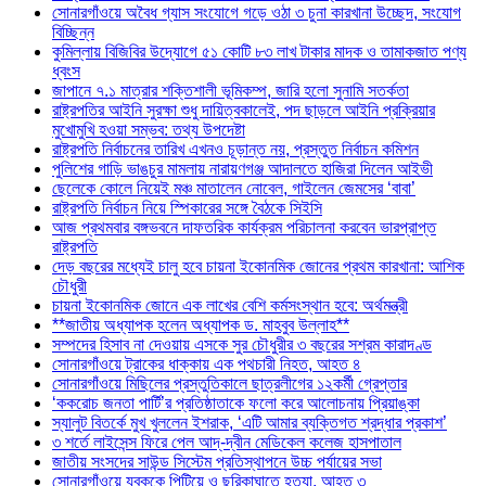
সোনারগাঁওয়ে অবৈধ গ্যাস সংযোগে গড়ে ওঠা ৩ চুনা কারখানা উচ্ছেদ, সংযোগ
বিচ্ছিন্ন
কুমিল্লায় বিজিবির উদ্যোগে ৫১ কোটি ৮৩ লাখ টাকার মাদক ও তামাকজাত পণ্য
ধ্বংস
জাপানে ৭.১ মাত্রার শক্তিশালী ভূমিকম্প, জারি হলো সুনামি সতর্কতা
রাষ্ট্রপতির আইনি সুরক্ষা শুধু দায়িত্বকালেই, পদ ছাড়লে আইনি প্রক্রিয়ার
মুখোমুখি হওয়া সম্ভব: তথ্য উপদেষ্টা
রাষ্ট্রপতি নির্বাচনের তারিখ এখনও চূড়ান্ত নয়, প্রস্তুত নির্বাচন কমিশন
পুলিশের গাড়ি ভাঙচুর মামলায় নারায়ণগঞ্জ আদালতে হাজিরা দিলেন আইভী
ছেলেকে কোলে নিয়েই মঞ্চ মাতালেন নোবেল, গাইলেন জেমসের ‘বাবা’
রাষ্ট্রপতি নির্বাচন নিয়ে স্পিকারের সঙ্গে বৈঠকে সিইসি
আজ প্রথমবার বঙ্গভবনে দাফতরিক কার্যক্রম পরিচালনা করবেন ভারপ্রাপ্ত
রাষ্ট্রপতি
দেড় বছরের মধ্যেই চালু হবে চায়না ইকোনমিক জোনের প্রথম কারখানা: আশিক
চৌধুরী
চায়না ইকোনমিক জোনে এক লাখের বেশি কর্মসংস্থান হবে: অর্থমন্ত্রী
**জাতীয় অধ্যাপক হলেন অধ্যাপক ড. মাহবুব উল্লাহ**
সম্পদের হিসাব না দেওয়ায় এসকে সুর চৌধুরীর ৩ বছরের সশ্রম কারাদণ্ড
সোনারগাঁওয়ে ট্রাকের ধাক্কায় এক পথচারী নিহত, আহত ৪
সোনারগাঁওয়ে মিছিলের প্রস্তুতিকালে ছাত্রলীগের ১২কর্মী গ্রেপ্তার
‘ককরোচ জনতা পার্টি’র প্রতিষ্ঠাতাকে ফলো করে আলোচনায় প্রিয়াঙ্কা
স্যালুট বিতর্কে মুখ খুললেন ইশরাক, ‘এটি আমার ব্যক্তিগত শ্রদ্ধার প্রকাশ’
৩ শর্তে লাইসেন্স ফিরে পেল আদ্-দ্বীন মেডিকেল কলেজ হাসপাতাল
জাতীয় সংসদের সাউন্ড সিস্টেম প্রতিস্থাপনে উচ্চ পর্যায়ের সভা
সোনারগাঁওয়ে যুবককে পিটিয়ে ও ছুরিকাঘাতে হত্যা, আহত ৩