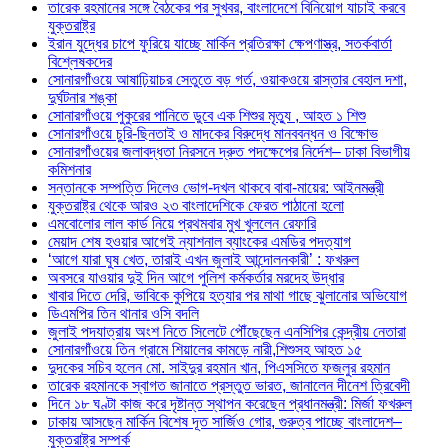
তারেক রহমানের সঙ্গে বৈঠকের পর সুখবর, বাংলাদেশে বিনিয়োগ যাচাই করবে
যুক্তরাষ্ট্র
ইরান যুদ্ধের চাপে ফুরিয়ে যাচ্ছে মার্কিন প্রতিরক্ষা ক্ষেপণাস্ত্র, সতর্কবার্তা
বিশ্লেষকদের
সোনারগাঁওয়ে আষাঢ়িয়াচর সেতুতে বড় গর্ত, ওয়াকওয়ে রাস্তার বেহাল দশা,
দুর্ঘটনার শঙ্কা
সোনারগাঁওয়ে পুকুরের পানিতে ডুবে এক শিশুর মৃত্যু , আহত ১ শিশু
সোনারগাঁওয়ে চুরি-ছিনতাই ও মাদকের বিরুদ্ধে মানববন্ধন ও বিক্ষোভ
সোনারগাঁওয়ের জলাবদ্ধতা নিরসনে দ্রুত পদক্ষেপের নির্দেশ– ঢাকা বিভাগীয়
কমিশনার
সন্তানকে সম্পত্তি দিলেও ভোগ-দখল থাকবে বাবা-মায়ের: আইনমন্ত্রী
যুক্তরাষ্ট্র থেকে আরও ২৩ বাংলাদেশিকে ফেরত পাঠানো হলো
এমবোলোর লাল কার্ড নিয়ে প্রথমবার মুখ খুললেন রেফারি
মেয়াদ শেষ হওয়ার আগেই ন্যাশনাল ব্যাংকের এমডির পদত্যাগ
‘আগে যারা ঘুষ খেত, তারাই এখন জুলাই আন্দোলনকারী’ : ফখরুল
অবসরে যাওয়ার দুই দিন আগে পুলিশ কর্মকর্তার মরদেহ উদ্ধার
খাবার দিতে দেরি, ভাবিকে কুপিয়ে হত্যার পর মাথা গাছে ঝুলানোর অভিযোগ
ডিএমপির তিন থানার ওসি বদলি
জুলাই পদযাত্রায় অংশ নিতে সিলেটে পৌঁছেছেন এনসিপির কেন্দ্রীয় নেতারা
সোনারগাঁওয়ে তিন গ্রামে শিয়ালের কামড়ে নারী,শিশুসহ আহত ১৫
দুদকের সচিব হলেন মো. সাইদুর রহমান খান, পিএসসিতে ফজলুর রহমান
তারেক রহমানকে স্বাগত জানাতে প্রস্তুত ভারত, জানালেন দীনেশ ত্রিবেদী
দিনে ১৮ ঘণ্টা কাজ করে দৃষ্টান্ত স্থাপন করেছেন প্রধানমন্ত্রী: মির্জা ফখরুল
ঢাকায় আসছেন মার্কিন বিশেষ দূত সার্জিও গোর, গুরুত্ব পাচ্ছে বাংলাদেশ–
যুক্তরাষ্ট্র সম্পর্ক