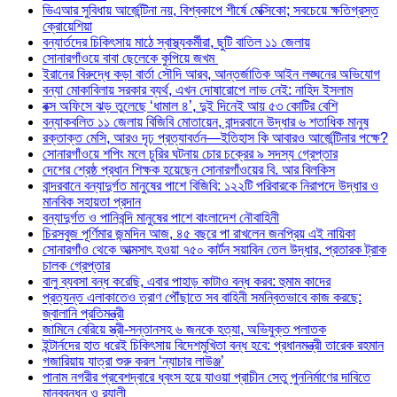
ভিএআর সুবিধায় আর্জেন্টিনা নয়, বিশ্বকাপে শীর্ষে মেক্সিকো; সবচেয়ে ক্ষতিগ্রস্ত
ক্রোয়েশিয়া
বন্যার্তদের চিকিৎসায় মাঠে স্বাস্থ্যকর্মীরা, ছুটি বাতিল ১১ জেলায়
সোনারগাঁওয়ে বাবা ছেলেকে কুপিয়ে জখম
ইরানের বিরুদ্ধে কড়া বার্তা সৌদি আরব, আন্তর্জাতিক আইন লঙ্ঘনের অভিযোগ
বন্যা মোকাবিলায় সরকার ব্যর্থ, এখন দোষারোপে লাভ নেই: নাহিদ ইসলাম
বক্স অফিসে ঝড় তুলেছে ‘ধামাল ৪’, দুই দিনেই আয় ৫৩ কোটির বেশি
বন্যাকবলিত ১১ জেলায় বিজিবি মোতায়েন, বান্দরবানে উদ্ধার ৬ শতাধিক মানুষ
রক্তাক্ত মেসি, আরও দৃঢ় প্রত্যাবর্তন—ইতিহাস কি আবারও আর্জেন্টিনার পক্ষে?
সোনারগাঁওয়ে শপিং মলে চুরির ঘটনায় চোর চক্রের ৯ সদস্য গ্রেপ্তার
দেশের শ্রেষ্ঠ প্রধান শিক্ষক হয়েছেন সোনারগাঁওয়ের বি. আর বিলকিস
বান্দরবানে বন্যাদুর্গত মানুষের পাশে বিজিবি: ১২২টি পরিবারকে নিরাপদে উদ্ধার ও
মানবিক সহায়তা প্রদান
বন্যাদুর্গত ও পানিবন্দি মানুষের পাশে বাংলাদেশ নৌবাহিনী
চিরসবুজ পূর্ণিমার জন্মদিন আজ, ৪৫ বছরে পা রাখলেন জনপ্রিয় এই নায়িকা
সোনারগাঁও থেকে আত্মসাৎ হওয়া ৭৫০ কার্টন সয়াবিন তেল উদ্ধার, প্রতারক ট্রাক
চালক গ্রেপ্তার
বালু ব্যবসা বন্ধ করেছি, এবার পাহাড় কাটাও বন্ধ করব: হুমাম কাদের
প্রত্যন্ত এলাকাতেও ত্রাণ পৌঁছাতে সব বাহিনী সমন্বিতভাবে কাজ করছে:
জ্বালানি প্রতিমন্ত্রী
জামিনে বেরিয়ে স্ত্রী-সন্তানসহ ৬ জনকে হত্যা, অভিযুক্ত পলাতক
ইন্টার্নদের হাত ধরেই চিকিৎসায় বিদেশমুখিতা বন্ধ হবে: প্রধানমন্ত্রী তারেক রহমান
গজারিয়ায় যাত্রা শুরু করল ‘ন্যাচার লাউঞ্জ’
পানাম নগরীর প্রবেশদ্বারে ধ্বংস হয়ে যাওয়া প্রাচীন সেতু পুননির্মাণের দাবিতে
মানববন্ধন ও র‌্যালী