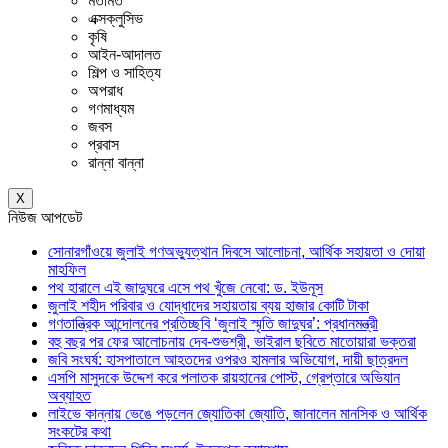
মতামত
এক্সক্লুসিভ
কৃষি
আইন-আদালত
শিল্প ও সাহিত্য
অপরাধ
গণমাধ্যম
জবস
প্রবাস
রান্না বান্না
X
নিউজ আপডেট
সোনারগাঁওয়ে জুলাই গণঅভ্যুত্থান দিবসে আলোচনা, আর্থিক সহায়তা ও দোয়া
মাহফিল
পথ হারালে এই জাদুঘরে এসে পথ খুঁজে নেবো: ড. ইউনূস
জুলাই শহীদ পরিবার ও যোদ্ধাদের সহায়তায় ব্যয় হাজার কোটি টাকা
গণতান্ত্রিক আন্দোলনের প্রতিচ্ছবি ‘জুলাই স্মৃতি জাদুঘর’: প্রধানমন্ত্রী
বহু বছর পর ফের আলোচনায় দেব-শুভশ্রী, ভাইরাল ছবিতে মাতোয়ারা ভক্তরা
জবি সংঘর্ষ: হাসপাতালে আহতদের ওপরও হামলার অভিযোগ, দায়ী ছাত্রদল
এসপি মাসুদকে উদ্দেশ করে পলাতক রায়হানের পোস্ট, গ্রেপ্তারে অভিযান
অব্যাহত
লাইভে কান্নায় ভেঙে পড়লেন জ্যোতিকা জ্যোতি, জানালেন মানসিক ও আর্থিক
সংকটের কথা