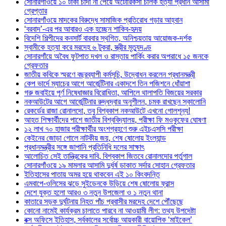
সোনারগাঁওয়ে ১০ টাকা চাঁদা না পেয়ে অটোরিকসা চালক হত্যা প্রধান আসামী
গ্রেপ্তার
সোনারগাঁওয়ে মাদকের বিরুদ্ধে সামাজিক প্রতিরোধ গড়ার আহ্বান
‘বরবাদ’-এর পর আবারও এক হচ্ছেন শাকিব-হৃদয়
বিদেশি শিল্পীদের কনসার্ট বারবার স্থগিত, অনিশ্চয়তায় আয়োজক-দর্শক
স্বামীকে হত্যা করে মরদেহ ৬ টুকরা, স্ত্রীর মৃত্যুদণ্ড
সোনারগাঁয়ে অবৈধ ফুটপাত দখল ও রাস্তায় পার্কিং করার অপরাধে ১৫ জনকে
গ্রেফতার
জাতীয় কবিকে স্মরণে বছরব্যাপী কর্মসূচি, উদ্বোধন করলেন প্রধানমন্ত্রী
কেপ ভার্দে ম্যাচের আগে আর্জেন্টিনার একাদশে তিন পজিশনে ধোঁয়াশা
গরু জবাইয়ে পূর্ণ নিষেধাজ্ঞার বিরোধিতা, আপিলে থালাপতি বিজয়ের সরকার
নকআউটের আগে আর্জেন্টিনার রুদ্ধদ্বার অনুশীলন, চমক রাখছেন স্কালোনি
রেকর্ডের রাজা রোনালদো, তবু বিশ্বকাপ নকআউটে এখনো গোলশূন্য!
আহত শিক্ষার্থীদের পাশে জাতীয় বিশ্ববিদ্যালয়, পরীক্ষা ফি মওকুফের ঘোষণা
১২ লাখ ৭০ হাজার পরীক্ষার্থীর অংশগ্রহণে শুরু এইচএসসি পরীক্ষা
কেইনের জোড়া গোলে নাটকীয় জয়, শেষ ষোলোয় ইংল্যান্ড
প্রধানমন্ত্রীর সঙ্গে জাপানি প্রতিনিধি দলের সাক্ষাৎ
আলোচিত সেই তান্ত্রিকের দাবি, বিশ্বকাপ জিতবে রোনালদোর পর্তুগাল
সোনারগাঁওয়ে ১৯ মামলার আসামি দুর্ধর্ষ ডাকাত সর্দার সোহান গ্রেফতার
ইতিহাসের পাতায় অমর হয়ে থাকবেন এই ১০ কিংবদন্তি
এমবাপে-ওলিসের ঝড়ে সুইডেনকে উড়িয়ে শেষ ষোলোয় ফ্রান্স
দেশে যুক্ত হলো আরও ৩ নতুন উপজেলা ও ১ নতুন থানা
কাতারে সড়ক দুর্ঘটনায় নিহত পাঁচ প্রবাসীর মরদেহ দেশে পৌঁছেছে
কোনো নামেই কার্যক্রম চালাতে পারবে না আওয়ামী লীগ: তথ্য উপদেষ্টা
বক্স অফিসে ইতিহাস, সর্বকালের সর্বোচ্চ আয়কারী বায়োপিক ‘মাইকেল’