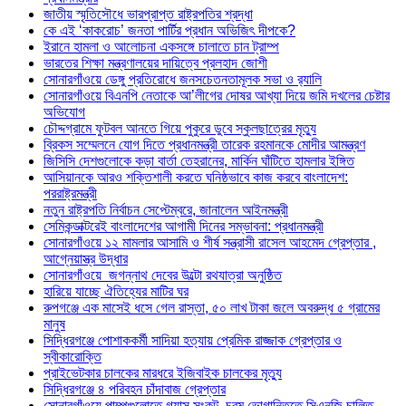
জাতীয় স্মৃতিসৌধে ভারপ্রাপ্ত রাষ্ট্রপতির শ্রদ্ধা
কে এই ‘কাকরোচ’ জনতা পার্টির প্রধান অভিজিৎ দীপকে?
ইরানে হামলা ও আলোচনা একসঙ্গে চালাতে চান ট্রাম্প
ভারতের শিক্ষা মন্ত্রণালয়ের দায়িত্বে প্রলহাদ জোশী
সোনারগাঁওয়ে ডেঙ্গু প্রতিরোধে জনসচেতনতামূলক সভা ও র‍্যালি
সোনারগাঁওয়ে বিএনপি নেতাকে আ’লীগের দোষর আখ্যা দিয়ে জমি দখলের চেষ্টার
অভিযোগ
চৌদ্দগ্রামে ফুটবল আনতে গিয়ে পুকুরে ডুবে স্কুলছাত্রের মৃত্যু
ব্রিকস সম্মেলনে যোগ দিতে প্রধানমন্ত্রী তারেক রহমানকে মোদীর আমন্ত্রণ
জিসিসি দেশগুলোকে কড়া বার্তা তেহরানের, মার্কিন ঘাঁটিতে হামলার ইঙ্গিত
আসিয়ানকে আরও শক্তিশালী করতে ঘনিষ্ঠভাবে কাজ করবে বাংলাদেশ:
পররাষ্ট্রমন্ত্রী
নতুন রাষ্ট্রপতি নির্বাচন সেপ্টেম্বরে, জানালেন আইনমন্ত্রী
সেমিকন্ডাক্টরেই বাংলাদেশের আগামী দিনের সম্ভাবনা: প্রধানমন্ত্রী
সোনারগাঁওয়ে ১২ মামলার আসামি ও শীর্ষ সন্ত্রাসী রাসেল আহমেদ গ্রেপ্তার ,
আগ্নেয়াস্ত্র উদ্ধার
সোনারগাঁওয়ে জগন্নাথ দেবের উল্টো রথযাত্রা অনুষ্ঠিত
হারিয়ে যাচ্ছে ঐতিহ্যের মাটির ঘর
রুপগঞ্জে এক মাসেই ধসে গেল রাস্তা, ৫০ লাখ টাকা জলে অবরুদ্ধ ৫ গ্রামের
মানুষ
সিদ্ধিরগঞ্জে পোশাককর্মী সাদিয়া হত্যায় প্রেমিক রাজ্জাক গ্রেপ্তার ও
স্বীকারোক্তি
প্রাইভেটকার চালকের মারধরে ইজিবাইক চালকের মৃত্যু
সিদ্ধিরগঞ্জে ৪ পরিবহন চাঁদাবাজ গ্রেপ্তার
সোনারগাঁওয়ে পাম্পগুলোতে গ্যাস সংকট, চরম ভোগান্তিতে সিএনজি চালিত