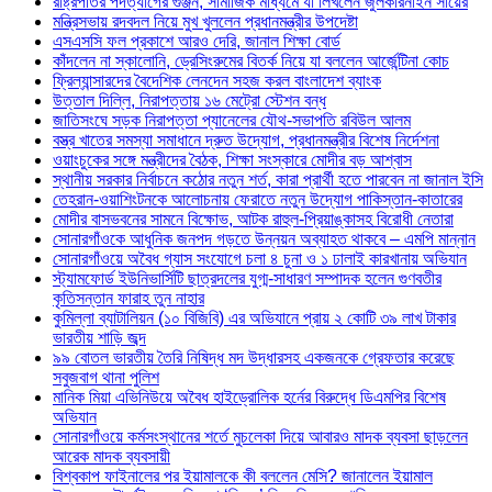
রাষ্ট্রপতির পদত্যাগের গুঞ্জন, সামাজিক মাধ্যমে যা লিখলেন জুলকারনাইন সায়ের
মন্ত্রিসভায় রদবদল নিয়ে মুখ খুললেন প্রধানমন্ত্রীর উপদেষ্টা
এসএসসি ফল প্রকাশে আরও দেরি, জানাল শিক্ষা বোর্ড
কাঁদলেন না স্কালোনি, ড্রেসিংরুমের বিতর্ক নিয়ে যা বললেন আর্জেন্টিনা কোচ
ফ্রিল্যান্সারদের বৈদেশিক লেনদেন সহজ করল বাংলাদেশ ব্যাংক
উত্তাল দিল্লি, নিরাপত্তায় ১৬ মেট্রো স্টেশন বন্ধ
জাতিসংঘে সড়ক নিরাপত্তা প্যানেলের যৌথ-সভাপতি রবিউল আলম
বস্ত্র খাতের সমস্যা সমাধানে দ্রুত উদ্যোগ, প্রধানমন্ত্রীর বিশেষ নির্দেশনা
ওয়াংচুকের সঙ্গে মন্ত্রীদের বৈঠক, শিক্ষা সংস্কারে মোদীর বড় আশ্বাস
স্থানীয় সরকার নির্বাচনে কঠোর নতুন শর্ত, কারা প্রার্থী হতে পারবেন না জানাল ইসি
তেহরান-ওয়াশিংটনকে আলোচনায় ফেরাতে নতুন উদ্যোগ পাকিস্তান-কাতারের
মোদীর বাসভবনের সামনে বিক্ষোভ, আটক রাহুল-প্রিয়াঙ্কাসহ বিরোধী নেতারা
সোনারগাঁওকে আধুনিক জনপদ গড়তে উন্নয়ন অব্যাহত থাকবে – এমপি মান্নান
সোনারগাঁওয়ে অবৈধ গ্যাস সংযোগে চলা ৪ চুনা ও ১ ঢালাই কারখানায় অভিযান
স্ট্যামফোর্ড ইউনিভার্সিটি ছাত্রদলের যুগ্ম-সাধারণ সম্পাদক হলেন গুণবতীর
কৃতিসন্তান ফারাহ তুন নাহার
কুমিল্লা ব্যাটালিয়ন (১০ বিজিবি) এর অভিযানে প্রায় ২ কোটি ৩৯ লাখ টাকার
ভারতীয় শাড়ি জব্দ
৯৯ বোতল ভারতীয় তৈরি নিষিদ্ধ মদ উদ্ধারসহ একজনকে গ্রেফতার করেছে
সবুজবাগ থানা পুলিশ
মানিক মিয়া এভিনিউয়ে অবৈধ হাইড্রোলিক হর্নের বিরুদ্ধে ডিএমপির বিশেষ
অভিযান
সোনারগাঁওয়ে কর্মসংস্থানের শর্তে মুচলেকা দিয়ে আবারও মাদক ব্যবসা ছাড়লেন
আরেক মাদক ব্যবসায়ী
বিশ্বকাপ ফাইনালের পর ইয়ামালকে কী বললেন মেসি? জানালেন ইয়ামাল