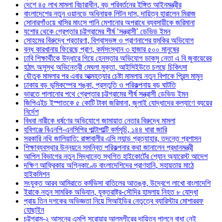
দেশে ৪৫ লাখ মামলা বিচারাধীন, বড় পরিবর্তনের ইঙ্গিত আইনমন্ত্রীর
বাংলাদেশের নতুন ওয়ানডে অধিনায়ক লিটন দাস, দায়িত্ব হারালেন মিরাজ
সোনারগাঁওয়ে খাসির মাংসে পানি মেশানোর অপরাধে ব্যবসায়ীকে জরিমানা
যশোর থেকে গ্রেপ্তার চট্টগ্রামের শীর্ষ ‘সন্ত্রাসী’ ডেভিড ইমন
সোহমের বিরুদ্ধে প্রতারণা, বিশ্বাসভঙ্গ ও প্রাণনাশের হুমকির অভিযোগ
বন্ধ কারখানায় ফিরেছে প্রাণ, কর্মসংস্থান ৩ হাজার ৫০০ মানুষের
ঢাবি শিক্ষার্থীকে উদ্ধারে গিয়ে হেনস্তার অভিযোগ ডাকসু নেতা এ বি জুবায়েরের
হঠাৎ অসুস্থ অভিনেত্রী মেঘলা মুক্তা, আইসিইউতে চলছে চিকিৎসা
যৌতুক মামলার পর এবার আত্মহত্যার চেষ্টা মামলায় নতুন বিপাকে প্রিন্স মামুন
ঢাকায় বড় ভূমিকম্পের শঙ্কা, প্রস্তুতি ও পরিকল্পনায় বড় ঘাটতি
ভারতে পালানোর পথে গ্রেপ্তার চট্টগ্রামের শীর্ষ সন্ত্রাসী ডেভিড ইমন
জিপিএইচ ইস্পাতকে ৫ কোটি টাকা জরিমানা, জুলাই যোদ্ধাদের কল্যাণে ব্যয়ের
নির্দেশ
বিধবা নারীকে ধর্ষণের অভিযোগে জামায়াত নেতার বিরুদ্ধে মামলা
হবিগঞ্জে বিএনপি-এনসিপির পাল্টাপাল্টি কর্মসূচি, ১৪৪ ধারা জারি
সরকারি নথি জালিয়াতি: রাঙ্গাবালীর এসি ল্যান্ড প্রত্যাহার, তদন্তে প্রশাসন
শিক্ষাব্যবস্থার উন্নয়নে সমন্বিত পরিকল্পনার কথা জানালেন প্রধানমন্ত্রী
আপিল বিভাগের নতুন সিদ্ধান্তে স্থগিত হাইকোর্টের শ্যোন অ্যারেস্ট আদেশ
দক্ষিণ আফ্রিকায় অগ্নিকাণ্ডে বাংলাদেশিদের প্রাণহানি, সহায়তায় মাঠে
হাইকমিশন
সংযুক্ত আরব আমিরাতে কর্মভিসা বাতিলের আতঙ্ক, উদ্বেগে লাখো বাংলাদেশি
ইরাকে নতুন সামরিক অভিযান, যুক্তরাষ্ট্র-সৌদির হামলায় নিহত ৮ যোদ্ধা
প্রায় তিন দশকের অভিজ্ঞতা নিয়ে সিআইডির নেতৃত্বে ব্যারিস্টার মোশাররফ
হোছাইন
চট্টগ্রাম-২ আসনের এমপি সরোয়ার আলমগীরের দায়িত্ব পালনে বাধা নেই