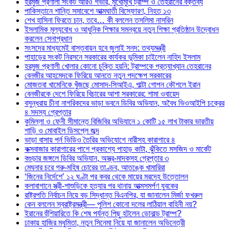
হরমুজ প্রণালী সংকট আরও গভীর, মুখোমুখি ট্রাম্প ও তেহরানের বক্তব্য
পাকিস্তানে শান্তি সমাবেশে আত্মঘাতী বিস্ফোরণ, নিহত ১৩
শেখ হাসিনা ফিরতে চান, তবে… কী বললেন তসলিমা নাসরিন
ইসলামিক মূল্যবোধ ও আধুনিক শিক্ষার সমন্বয়ে নতুন শিক্ষা প্রতিষ্ঠান উদ্বোধন
করলেন সেনাপ্রধান
সংসদের মাধ্যমেই বাস্তবায়ন হবে জুলাই সনদ: তথ্যমন্ত্রী
পাহাড়ের সংকট নিরসনে সরকারের কার্যকর ভূমিকা চাইলেন নাহিদ ইসলাম
হরমুজ প্রণালী খোলার কোনো চুক্তি হয়নি: ট্রাম্পকে প্রত্যাখ্যান তেহরানের
বেনজীর আহমেদকে ফিরিয়ে আনতে নতুন পদক্ষেপ সরকারের
মোজতবা খামেনিকে খুঁজছে মোসাদ-সিআইএ, পাল্টা গোপন কৌশলে ইরান
বেনজীরকে দেশে ফিরিয়ে বিচারের আশা সরকারের: শামা ওবায়েদ
বসুন্ধরায় চীনা নাগরিকদের ভাড়া ভবনে ডিবির অভিযান, অবৈধ ভিওআইপি চক্রের
৪ সদস্য গ্রেপ্তার
কুমিল্লা ও ফেনী সীমান্তে বিজিবির অভিযানে ১ কোটি ১৫ লাখ টাকার ভারতীয়
শাড়ি ও মোবাইল ডিসপ্লে জব্দ
ভাড়া বাসায় পর্ন ভিডিও তৈরির অভিযোগে নারীসহ কারাগারে ৪
কক্সবাজার কারাগারের পাশে প্রকাশ্যে পাহাড় কাটা, ঝুঁকিতে মসজিদ ও মার্কেট
বগুড়ার জঙ্গলে ডিবির অভিযান, অস্ত্র-মাদকসহ গ্রেপ্তার ৩
মেঘনার চরে গরু-মহিষ চোরের তাণ্ডব, আতঙ্কে খামারিরা
‘জিনের নির্দেশে’ ১২ ঘণ্টা পর কবর থেকে মায়ের মরদেহ উত্তোলন
কলাবাগানে স্ত্রী-শাশুড়িকে হত্যার পর থানায় আত্মসমর্পণ যুবকের
রাষ্ট্রপতি নির্বাচন নিয়ে বড় সিদ্ধান্ত বিএনপির, যা জানালেন মির্জা ফখরুল
কেন বললেন স্বরাষ্ট্রমন্ত্রী— পুলিশ কোনো দলের লাঠিয়াল বাহিনী নয়?
ইরানের হুঁশিয়ারিতে কি শেষ পর্যন্ত পিছু হটলেন ডোনাল্ড ট্রাম্প?
ঢাকায় হাজির মধুমিতা, নতুন সিনেমা নিয়ে যা জানালেন অভিনেত্রী