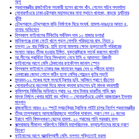
অপু
প্রধানমন্ত্রীর রাজনৈতিক সহকারী হলেন রাশেদ খাঁন, পেলেন সচিব পদমর্যাদা
সোনারগাঁওয়ে ঢাকা-চট্টগ্রাম মহাসড়কের নানা স্থানে খানাখন্দ, বাড়ছে দুর্ঘটনার
ঝুঁকি
চৌদ্দগ্রামে চৌদ্দগ্রামে বাড়ি নির্মাণকে ঘিরে সংঘর্ষ, হামলা-ভাঙচুরে আহত ৪,
থানায় অভিযোগ
বিশ্বকাপ ফাইনালের টিকিটের সর্বনিম্ন দাম ১০ হাজার ডলার!
মানিকগঞ্জে চাকা ফেটে খালে পড়ল সেলফি পরিবহনের বাস, নিহত ১
তদন্ত ১৮ বার পিছিয়ে, হাদি হত্যা মামলায় ক্ষোভ ভুক্তভোগী পরিবারের
সংঘাত আরও তীব্র হওয়ার ইঙ্গিত, যুক্তরাষ্ট্রকে সতর্ক করলেন খামেনি
আ.লীগের প্রার্থিতা নিয়ে সিদ্ধান্ত নেবে ইসি ও আদালত: রিজভী
ফাইনালের আগে মেসি ঠেকানোর রণকৌশল জানাল স্পেন
বিশ্বকাপ ফাইনালে ঢাকার মঞ্চ মাতাবেন সঞ্জয় দেব ও প্রীতম হাসান
এমবাপ্পের জোড়া গোলে কঠিন হলো মেসির গোল্ডেন বুটের লড়াই
সুন্দরবন-১২ লঞ্চের সঙ্গে সংঘর্ষে ট্রলার ডুবি, আটজন প্রাণে বাঁচলেন
সোনারগাঁওয়ে মুচলেকা দিয়ে মাদক ব্যবসা ছাড়লেন দুই মাদক ব্যবসায়ী
কুমিল্লায় বিজিবির অভিযানে প্রায় ৭৫ লাখ টাকার ভারতীয় শাড়ি জব্দ
মাদক নির্মূলে খেলার মাঠই বড় শক্তি – সোনারগাঁওয়ে এমপি আজহারুল ইসলাম
মান্নান
রাজধানীতে আরও ৫০ স্পটে স্বয়ংক্রিয় ট্রাফিক লাইট চালুর নির্দেশ প্রধানমন্ত্রীর
তীব্র তাপপ্রবাহে আলজেরিয়াজুড়ে শতাধিক দাবানল, প্রাণ গেল ১১ জনের
ইরানে পানি বিশুদ্ধকরণ কেন্দ্রে হামলা, ২০ গ্রামের পানি সরবরাহ বন্ধ
কক্সবাজার সীমান্ত পরিদর্শনে বিজিবি মহাপরিচালক, বন্যাদুর্গতদের মাঝে ত্রাণ
বিতরণ
ফাইনালের আগে আত্মবিশ্বাসী মেসি, দলগত শক্তিতেই ভরসা