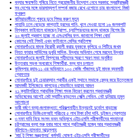
বন্যার ক্ষয়ক্ষতি পুষিয়ে নিতে প্রয়োজনীয় উদ্যোগ নেবে সরকার: স্বরাষ্ট্রমন্ত্রী
সব দেশের সঙ্গে ভারসাম্যপূর্ণ সম্পর্ক বজায় রেখে এগোতে চায় বাংলাদেশ: মির্জা
ফখরুল
বালিয়াডাঙ্গীতে পুকূরে ডুবে শিশুর করুণ মৃত্যু
পাহাড়ি ঢলে বেড়েছে কাপ্তাই হ্রদের পানি, খুলে দেওয়া হলো ১৬ জলকপাট
বিশ্বকাপ ফাইনালে থাকছেন ট্রাম্প, চ্যাম্পিয়নদের জন্য থাকছে বিশেষ রিং
২০ জুলাই প্রকাশ হচ্ছে না এসএসসির ফল, জানালো শিক্ষা বোর্ড
কোলের সেই শিশুই এখন ফাইনালে মেসির প্রতিপক্ষ
সোনারগাঁওয়ে মাদক বিরোধী র‌্যালী করায় যুবককে কুপিয়ে ও পিটিয়ে জখম
নিহত ফায়ার সার্ভিসের ডুবুরি সাদিক, উদ্ধার অভিযান শেষে মরদেহ উদ্ধার
সোনারগাঁওয়ে জুলাই বিপ্লবের শহীদদের স্মরণে স্মরণ সভা অনুষ্ঠিত
উত্তরায় সড়ক অবরোধে শিক্ষার্থীরা, বন্ধ যান চলাচল
কুমিল্লায় র‍্যাব-১১ এর অভিযানে ১০০ কেজি গাঁজাসহ দুই মাদক ব্যবসায়ী
গ্রেফতার
সোনারগাঁয়ে দুই চেয়ারম্যান প্রার্থীর একই স্থানে সভাকে কেন্দ্র করে উত্তেজনা
আদমজী ইপিজেডে কাপড়ের গোডাউনে ভয়াবহ আগুন
২১ ক্যাটাগরিতে প্রাথমিক শিক্ষা পদক বিতরণ করলেন প্রধানমন্ত্রী
অভিষেকের আগেই সেন্ট স্যাটিন ছাড়লেন লেক্সি লেভিন, নেট দুনিয়ায় তুমুল
আলোচনা
ভারী বর্ষণে বন্যা-জলাবদ্ধতা: পরিকল্পনাহীন উন্নয়নই দুর্ভোগ বাড়াচ্ছে
সোনারগাঁয়ে ডিজিএফআই পরিচয়ে ৫ লাখ টাকা চাঁদা দাবি, দুইজন গ্রেপ্তার
৩ দফা দাবি নিয়ে সংসদ ভবন অভিমুখে এইচএসসি পরীক্ষার্থীদের পদযাত্রা
চট্টগ্রামের বন্যা শুরু হবার সাথে সাথে প্রতিমন্ত্রী হজ্বে আর প্রধানমন্ত্রী
বরিশালে–হাসনাত আব্দুল্লাহ
‘মার্চ টু শিক্ষা মন্ত্রণালয়’ কর্মসূচি ঘোষণা এইচএসসি পরীক্ষার্থীদের