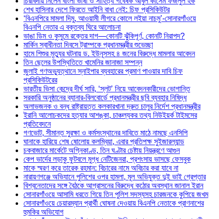
চিরবিদায় নিলেন বাংলা ভাষা ও সাহিত্য গবেষক আবুল কাসেম ফজলুল হক
শেখ হাসিনার দেশে ফিরতে আইনি বাধা নেই: চিফ প্রসিকিউটর
‘বিএনপিরে মামলা দিমু, আওয়ামী লীগরে কোলে লইয়া নাচমু’-সোনারগাঁওয়ে
বিএনপি নেতার এ বক্তব্য ঘিরে আলোচনা
ভাঙা ডিম ও কুসুমে রক্তের দাগ—কোনটি ঝুঁকিপূর্ণ, কোনটি নিরাপদ?
মার্কিন স্বাধীনতা দিবসে ট্রাম্পকে প্রধানমন্ত্রীর শুভেচ্ছা
হামে শিশুর মৃত্যুর ঘটনায় ড. ইউনূসসহ ৪ জনের বিরুদ্ধে মামলার আবেদন
তিন ছেলের উপস্থিতিতে খামেনির জানাজা সম্পন্ন
জুলাই গণঅভ্যুত্থানে স্নাইপার ব্যবহারের প্রমাণ পাওয়ার দাবি চিফ
প্রসিকিউটরের
ভারতীয় ভিসা কেন্দ্রে দীর্ঘ সারি, ‘স্লট’ নিয়ে আবেদনকারীদের ভোগান্তি
সরকারি অনুষ্ঠানের ব্যানার-বিলবোর্ডে প্রধানমন্ত্রীর ছবি ব্যবহার নিষিদ্ধ
অলাভজনক ও বন্ধ রাষ্ট্রায়ত্ত কলকারখানা দ্রুত চালুর নির্দেশ প্রধানমন্ত্রীর
ইরানি আলোচকদের হত্যার আশঙ্কা, চাঞ্চল্যকর তথ্য নিউইয়র্ক টাইমসের
প্রতিবেদনে
গণভোট, সীমান্ত সুরক্ষা ও কর্মসংস্থানের দাবিতে মাঠে নামছে এনসিপি
ঘানাকে হারিয়ে শেষ ষোলোয় কলম্বিয়া, এবার প্রতিপক্ষ সুইজারল্যান্ড
চকবাজারে মার্কেটে অগ্নিকাণ্ড, তিন ঘণ্টার চেষ্টায় নিয়ন্ত্রণে আগুন
কেপ ভার্দের লড়াকু ফুটবলে মুগ্ধ নেটিজেনরা, প্রশংসায় ভাসছে ফেসবুক
মাকে স্মরণ করে তারেক রহমান: বিচারের নামে অবিচার করা যাবে না
নারায়ণগঞ্জে অভিযানে পুলিশের ওপর হামলা, মূল অভিযুক্ত দুই ভাই গ্রেপ্তার
বিশ্বনেতাদের সঙ্গে বৈঠকে আগ্রাসনের বিরুদ্ধে কঠোর অবস্থান জানাল ইরান
সোনারগাঁওয়ে আসামি ধরতে গিয়ে তিন পুলিশ সদস্যসহ চারজনকে কুপিয়ে জখম
সোনারগাঁওয়ে চেয়ারম্যান প্রার্থী ঘোষনা দেওয়ায় বিএনপি নেতাকে প্রাণনাশের
হুমকির অভিযোগ