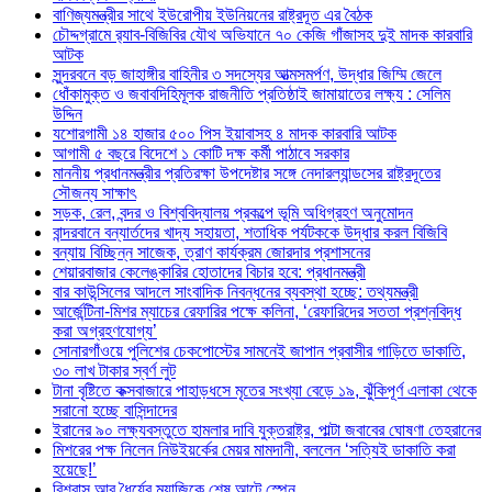
বাণিজ্যমন্ত্রীর সাথে ইউরোপীয় ইউনিয়নের রাষ্ট্রদূত এর বৈঠক
চৌদ্দগ্রামে র‌্যাব-বিজিবির যৌথ অভিযানে ৭০ কেজি গাঁজাসহ দুই মাদক কারবারি
আটক
সুন্দরবনে বড় জাহাঙ্গীর বাহিনীর ৩ সদস্যের আত্মসমর্পণ, উদ্ধার জিম্মি জেলে
ধোঁকামুক্ত ও জবাবদিহিমূলক রাজনীতি প্রতিষ্ঠাই জামায়াতের লক্ষ্য : সেলিম
উদ্দিন
যশোরগামী ১৪ হাজার ৫০০ পিস ইয়াবাসহ ৪ মাদক কারবারি আটক
আগামী ৫ বছরে বিদেশে ১ কোটি দক্ষ কর্মী পাঠাবে সরকার
মাননীয় প্রধানমন্ত্রীর প্রতিরক্ষা উপদেষ্টার সঙ্গে নেদারল্যান্ডসের রাষ্ট্রদূতের
সৌজন্য সাক্ষাৎ
সড়ক, রেল, বন্দর ও বিশ্ববিদ্যালয় প্রকল্পে ভূমি অধিগ্রহণ অনুমোদন
বান্দরবানে বন্যার্তদের খাদ্য সহায়তা, শতাধিক পর্যটককে উদ্ধার করল বিজিবি
বন্যায় বিচ্ছিন্ন সাজেক, ত্রাণ কার্যক্রম জোরদার প্রশাসনের
শেয়ারবাজার কেলেঙ্কারির হোতাদের বিচার হবে: প্রধানমন্ত্রী
বার কাউন্সিলের আদলে সাংবাদিক নিবন্ধনের ব্যবস্থা হচ্ছে: তথ্যমন্ত্রী
আর্জেন্টিনা-মিশর ম্যাচের রেফারির পক্ষে কলিনা, ‘রেফারিদের সততা প্রশ্নবিদ্ধ
করা অগ্রহণযোগ্য’
সোনারগাঁওয়ে পুলিশের চেকপোস্টের সামনেই জাপান প্রবাসীর গাড়িতে ডাকাতি,
৩০ লাখ টাকার স্বর্ণ লুট
টানা বৃষ্টিতে কক্সবাজারে পাহাড়ধসে মৃতের সংখ্যা বেড়ে ১৯, ঝুঁকিপূর্ণ এলাকা থেকে
সরানো হচ্ছে বাসিন্দাদের
ইরানের ৯০ লক্ষ্যবস্তুতে হামলার দাবি যুক্তরাষ্ট্র, পাল্টা জবাবের ঘোষণা তেহরানের
মিশরের পক্ষ নিলেন নিউইয়র্কের মেয়র মামদানী, বললেন ‘সত্যিই ডাকাতি করা
হয়েছে!’
বিশ্বাস আর ধৈর্যের ম্যাজিকে শেষ আটে স্পেন