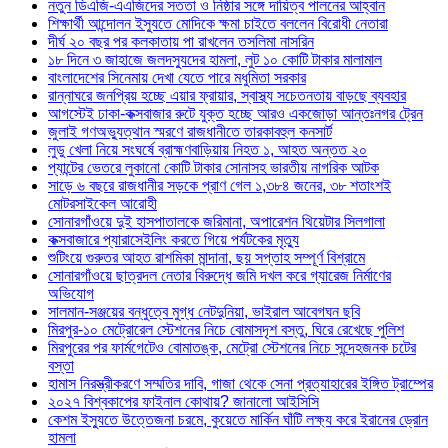
নতুন ডিএজি-এএজিদের সততা ও নিষ্ঠার সঙ্গে দায়িত্ব পালনের আহ্বান
শিক্ষার্থী আন্দোলন ইস্যুতে মোদিকে ক্ষমা চাইতে বললেন বিরোধী নেতারা
দীর্ঘ ২০ বছর পর কলকাতায় পা রাখলেন তসলিমা নাসরিন
১৮ দিনে ৩ জাহাজে জলদস্যুদের হামলা, লুট ১০ কোটি টাকার মালামাল
বাংলাদেশের সিনেমায় দেখা যেতে পারে মধুমিতা সরকার
রান্নাঘরে জনপ্রিয় হচ্ছে এয়ার ফ্রায়ার, স্বাস্থ্য সচেতনতায় বাড়ছে ব্যবহার
আগস্টেই ঢাকা-কক্সবাজার রুটে যুক্ত হচ্ছে আরও একজোড়া আন্তঃনগর ট্রেন
জুলাই গণঅভ্যুত্থান স্মরণে রাজধানীতে তারকাবহুল কনসার্ট
লুডু খেলা নিয়ে সংঘর্ষে ব্রাহ্মণবাড়িয়ায় নিহত ১, আহত অন্তত ২০
প্যান্টের ভেতরে লুকানো কোটি টাকার সোনাসহ ভারতীয় নাগরিক আটক
সাড়ে ৬ বছরে রাজধানীর সড়কে প্রাণ গেল ১,৩৮৪ জনের, ৩৮ শতাংশই
মোটরসাইকেল আরোহী
সোনারগাঁওয়ে দুই হাসপাতালকে জরিমানা, অপারেশন থিয়েটার সিলগালা
কক্সবাজারে প্যারাসেইলিং করতে গিয়ে পর্যটকের মৃত্যু
শুটিংয়ে গুরুতর আহত রাশমিকা মান্দানা, ছয় সপ্তাহ সম্পূর্ণ বিশ্রামে
সোনারগাঁওয়ে ছাত্রদল নেতার বিরুদ্ধে জমি দখল করে গ্যারেজ নির্মাণের
অভিযোগ
সালমান-সঞ্জয়ের বন্ধুত্বে মুগ্ধ নেটদুনিয়া, ভাইরাল আবেগঘন ছবি
মিরপুর-১০ মেট্রোরেল স্টেশনের নিচে বোমাসদৃশ বস্তু, ঘিরে রেখেছে পুলিশ
মিরপুরের পর ফার্মগেটেও বোমাতঙ্ক, মেট্রো স্টেশনের নিচে সন্দেহজনক চটের
বস্তা
হামাস নিরস্ত্রীকরণে সম্মতির দাবি, গাজা থেকে সেনা প্রত্যাহারের ইঙ্গিত ট্রাম্পের
২০২৭ বিশ্বকাপের ফাইনাল কোথায়? জানালো আইসিসি
কেশম ইস্যুতে উত্তেজনা চরমে, কুয়েতে মার্কিন ঘাঁটি লক্ষ্য করে ইরানের ড্রোন
হামলা