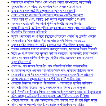
সন্তানকে সম্পত্তি দিলেও ভোগ-দখল থাকবে বাবা-মায়ের: আইনমন্ত্রী
যুক্তরাষ্ট্র থেকে আরও ২৩ বাংলাদেশিকে ফেরত পাঠানো হলো
এমবোলোর লাল কার্ড নিয়ে প্রথমবার মুখ খুললেন রেফারি
মেয়াদ শেষ হওয়ার আগেই ন্যাশনাল ব্যাংকের এমডির পদত্যাগ
‘আগে যারা ঘুষ খেত, তারাই এখন জুলাই আন্দোলনকারী’ : ফখরুল
অবসরে যাওয়ার দুই দিন আগে পুলিশ কর্মকর্তার মরদেহ উদ্ধার
খাবার দিতে দেরি, ভাবিকে কুপিয়ে হত্যার পর মাথা গাছে ঝুলানোর অভিযোগ
ডিএমপির তিন থানার ওসি বদলি
জুলাই পদযাত্রায় অংশ নিতে সিলেটে পৌঁছেছেন এনসিপির কেন্দ্রীয় নেতারা
সোনারগাঁওয়ে তিন গ্রামে শিয়ালের কামড়ে নারী,শিশুসহ আহত ১৫
দুদকের সচিব হলেন মো. সাইদুর রহমান খান, পিএসসিতে ফজলুর রহমান
তারেক রহমানকে স্বাগত জানাতে প্রস্তুত ভারত, জানালেন দীনেশ ত্রিবেদী
দিনে ১৮ ঘণ্টা কাজ করে দৃষ্টান্ত স্থাপন করেছেন প্রধানমন্ত্রী: মির্জা ফখরুল
ঢাকায় আসছেন মার্কিন বিশেষ দূত সার্জিও গোর, গুরুত্ব পাচ্ছে বাংলাদেশ–
যুক্তরাষ্ট্র সম্পর্ক
দেশে ৪৫ লাখ মামলা বিচারাধীন, বড় পরিবর্তনের ইঙ্গিত আইনমন্ত্রীর
বাংলাদেশের নতুন ওয়ানডে অধিনায়ক লিটন দাস, দায়িত্ব হারালেন মিরাজ
সোনারগাঁওয়ে খাসির মাংসে পানি মেশানোর অপরাধে ব্যবসায়ীকে জরিমানা
যশোর থেকে গ্রেপ্তার চট্টগ্রামের শীর্ষ ‘সন্ত্রাসী’ ডেভিড ইমন
সোহমের বিরুদ্ধে প্রতারণা, বিশ্বাসভঙ্গ ও প্রাণনাশের হুমকির অভিযোগ
বন্ধ কারখানায় ফিরেছে প্রাণ, কর্মসংস্থান ৩ হাজার ৫০০ মানুষের
ঢাবি শিক্ষার্থীকে উদ্ধারে গিয়ে হেনস্তার অভিযোগ ডাকসু নেতা এ বি জুবায়েরের
হঠাৎ অসুস্থ অভিনেত্রী মেঘলা মুক্তা, আইসিইউতে চলছে চিকিৎসা
যৌতুক মামলার পর এবার আত্মহত্যার চেষ্টা মামলায় নতুন বিপাকে প্রিন্স মামুন
ঢাকায় বড় ভূমিকম্পের শঙ্কা, প্রস্তুতি ও পরিকল্পনায় বড় ঘাটতি