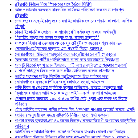
রাষ্ট্রপতি নির্বাচন নিয়ে স্পিকারের সঙ্গে বৈঠকে সিইসি
আজ প্রথমবার বঙ্গভবনে দাফতরিক কার্যক্রম পরিচালনা করবেন ভারপ্রাপ্ত
রাষ্ট্রপতি
দেড় বছরের মধ্যেই চালু হবে চায়না ইকোনমিক জোনের প্রথম কারখানা: আশিক
চৌধুরী
চায়না ইকোনমিক জোনে এক লাখের বেশি কর্মসংস্থান হবে: অর্থমন্ত্রী
**জাতীয় অধ্যাপক হলেন অধ্যাপক ড. মাহবুব উল্লাহ**
সম্পদের হিসাব না দেওয়ায় এসকে সুর চৌধুরীর ৩ বছরের সশ্রম কারাদণ্ড
সোনারগাঁওয়ে ট্রাকের ধাক্কায় এক পথচারী নিহত, আহত ৪
সোনারগাঁওয়ে মিছিলের প্রস্তুতিকালে ছাত্রলীগের ১২কর্মী গ্রেপ্তার
‘ককরোচ জনতা পার্টি’র প্রতিষ্ঠাতাকে ফলো করে আলোচনায় প্রিয়াঙ্কা
স্যালুট বিতর্কে মুখ খুললেন ইশরাক, ‘এটি আমার ব্যক্তিগত শ্রদ্ধার প্রকাশ’
৩ শর্তে লাইসেন্স ফিরে পেল আদ্-দ্বীন মেডিকেল কলেজ হাসপাতাল
জাতীয় সংসদের সাউন্ড সিস্টেম প্রতিস্থাপনে উচ্চ পর্যায়ের সভা
সোনারগাঁওয়ে যুবককে পিটিয়ে ও ছুরিকাঘাতে হত্যা, আহত ৩
শাড়ি কিনে না দেওয়ায় স্বামীকে হত্যার অভিযোগ, ভারতে গ্রেপ্তার নারী
‘ক্যামেরার সামনে আমি অনেক আনন্দ পাই’—কাজী নওশাবা আহমেদ
নেপালে চলবে ভারতের ২০০ ও ৫০০ রুপির নোট, প্রায় এক দশক পর নিয়মে
পরিবর্তন
যৌথ বাহিনীর ক্যাম্পে পানির লাইনে বিষ, ‘স্পেশাল পাওয়ার অ্যাক্টে’ মামলা: এসপি
সংবিধান অনুযায়ী যথাসময়ে রাষ্ট্রপতি নির্বাচন হবে: মির্জা ফখরুল
শাপলা চত্বর হত্যাকাণ্ড: ৪১ জনের বিরুদ্ধে মানবতাবিরোধী অপরাধের আনুষ্ঠানিক
অভিযোগ
আইসিসির পরোয়ানা উপেক্ষা করেই জাতিসংঘে যাওয়ার ঘোষণা নেতানিয়াহুর
রাজবাড়ীতে ট্রেনের বিচ্ছিন্ন বগির সঙ্গে বাস-অটোর সংঘর্ষে নিহত ২, আহত ৬