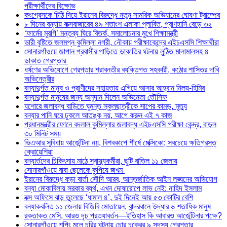
পরীক্ষার্থীদের বিক্ষোভ
কংগ্রেসকে চিঠি দিয়ে ইরানের বিরুদ্ধে নতুন সামরিক অভিযানের ঘোষণা ট্রাম্পের
৮ দিনের বন্যায় কক্সবাজারের ৪৯ শতাংশ এলাকা প্লাবিত, প্রাণহানি বেড়ে ৩২
‘ফার্মের মুরগি’ মন্তব্য ঘিরে বিতর্ক, সমালোচনার মুখে শিক্ষামন্ত্রী
ভারী বৃষ্টিতে জলমগ্ন কুমিল্লা নগরী, নৌকায় পরীক্ষাকেন্দ্রে এইচএসসি শিক্ষার্থীরা
সোনারগাঁওয়ে জাপান প্রবাসীর গাড়িতে ডাকাতির ঘটনায় লুন্ঠিত মালামালসহ ৪
ডাকাত গ্রেপ্তার
ধর্ষণের অভিযোগে গ্রেপ্তার শ্রাবন্তীর ব্যক্তিগত সহকারী, কঠোর শাস্তির দাবি
অভিনেত্রীর
বন্যাদুর্গত মানুষ ও প্রাণীদের সহায়তায় এগিয়ে আসার আহ্বান নিলয়-হিমির
বন্যাদুর্গত মানুষের জন্য অনুদান দিলেন অভিনেতা তৌসিফ
যশোরে জলাবদ্ধ বাড়িতে ঘুমন্ত স্কুলছাত্রীকে সাপের কামড়, মৃত্যু
বন্যার পানি ঘরে ঢুকলে আতঙ্ক নয়, আগে করুন এই ৭ কাজ
প্রধানমন্ত্রীর ফোনে বদলাল কুমিল্লার জলাবদ্ধ এইচএসসি পরীক্ষা কেন্দ্র, বাড়ল
৩০ মিনিট সময়
ভিএআর সুবিধায় আর্জেন্টিনা নয়, বিশ্বকাপে শীর্ষে মেক্সিকো; সবচেয়ে ক্ষতিগ্রস্ত
ক্রোয়েশিয়া
বন্যার্তদের চিকিৎসায় মাঠে স্বাস্থ্যকর্মীরা, ছুটি বাতিল ১১ জেলায়
সোনারগাঁওয়ে বাবা ছেলেকে কুপিয়ে জখম
ইরানের বিরুদ্ধে কড়া বার্তা সৌদি আরব, আন্তর্জাতিক আইন লঙ্ঘনের অভিযোগ
বন্যা মোকাবিলায় সরকার ব্যর্থ, এখন দোষারোপে লাভ নেই: নাহিদ ইসলাম
বক্স অফিসে ঝড় তুলেছে ‘ধামাল ৪’, দুই দিনেই আয় ৫৩ কোটির বেশি
বন্যাকবলিত ১১ জেলায় বিজিবি মোতায়েন, বান্দরবানে উদ্ধার ৬ শতাধিক মানুষ
রক্তাক্ত মেসি, আরও দৃঢ় প্রত্যাবর্তন—ইতিহাস কি আবারও আর্জেন্টিনার পক্ষে?
সোনারগাঁওয়ে শপিং মলে চুরির ঘটনায় চোর চক্রের ৯ সদস্য গ্রেপ্তার