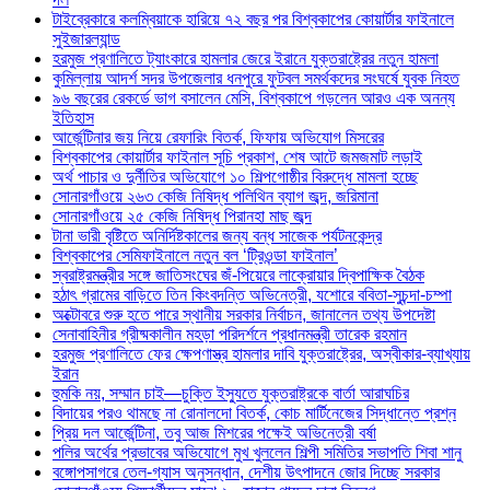
টাইব্রেকারে কলম্বিয়াকে হারিয়ে ৭২ বছর পর বিশ্বকাপের কোয়ার্টার ফাইনালে
সুইজারল্যান্ড
হরমুজ প্রণালিতে ট্যাংকারে হামলার জেরে ইরানে যুক্তরাষ্ট্রের নতুন হামলা
কুমিল্লায় আদর্শ সদর উপজেলার ধনপুরে ফুটবল সমর্থকদের সংঘর্ষে যুবক নিহত
৯৬ বছরের রেকর্ডে ভাগ বসালেন মেসি, বিশ্বকাপে গড়লেন আরও এক অনন্য
ইতিহাস
আর্জেন্টিনার জয় নিয়ে রেফারিং বিতর্ক, ফিফায় অভিযোগ মিসরের
বিশ্বকাপের কোয়ার্টার ফাইনাল সূচি প্রকাশ, শেষ আটে জমজমাট লড়াই
অর্থ পাচার ও দুর্নীতির অভিযোগে ১০ শিল্পগোষ্ঠীর বিরুদ্ধে মামলা হচ্ছে
সোনারগাঁওয়ে ২৬৩ কেজি নিষিদ্ধ পলিথিন ব্যাগ জব্দ, জরিমানা
সোনারগাঁওয়ে ২৫ কেজি নিষিদ্ধ পিরানহা মাছ জব্দ
টানা ভারী বৃষ্টিতে অনির্দিষ্টকালের জন্য বন্ধ সাজেক পর্যটনকেন্দ্র
বিশ্বকাপের সেমিফাইনালে নতুন বল ‘ট্রিওন্ডা ফাইনাল’
স্বরাষ্ট্রমন্ত্রীর সঙ্গে জাতিসংঘের জঁ-পিয়েরে লাক্রোয়ার দ্বিপাক্ষিক বৈঠক
হঠাৎ গ্রামের বাড়িতে তিন কিংবদন্তি অভিনেত্রী, যশোরে ববিতা-সুচন্দা-চম্পা
অক্টোবরে শুরু হতে পারে স্থানীয় সরকার নির্বাচন, জানালেন তথ্য উপদেষ্টা
সেনাবাহিনীর গ্রীষ্মকালীন মহড়া পরিদর্শনে প্রধানমন্ত্রী তারেক রহমান
হরমুজ প্রণালিতে ফের ক্ষেপণাস্ত্র হামলার দাবি যুক্তরাষ্ট্রের, অস্বীকার-ব্যাখ্যায়
ইরান
হুমকি নয়, সম্মান চাই—চুক্তি ইস্যুতে যুক্তরাষ্ট্রকে বার্তা আরাঘচির
বিদায়ের পরও থামছে না রোনালদো বিতর্ক, কোচ মার্টিনেজের সিদ্ধান্তে প্রশ্ন
প্রিয় দল আর্জেন্টিনা, তবু আজ মিশরের পক্ষেই অভিনেত্রী বর্ষা
পলির অর্থের প্রভাবের অভিযোগে মুখ খুললেন শিল্পী সমিতির সভাপতি শিবা শানু
বঙ্গোপসাগরে তেল-গ্যাস অনুসন্ধান, দেশীয় উৎপাদনে জোর দিচ্ছে সরকার