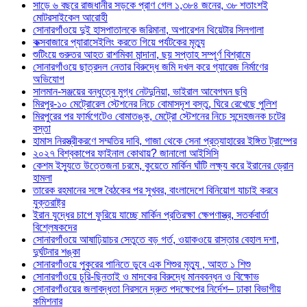
সাড়ে ৬ বছরে রাজধানীর সড়কে প্রাণ গেল ১,৩৮৪ জনের, ৩৮ শতাংশই
মোটরসাইকেল আরোহী
সোনারগাঁওয়ে দুই হাসপাতালকে জরিমানা, অপারেশন থিয়েটার সিলগালা
কক্সবাজারে প্যারাসেইলিং করতে গিয়ে পর্যটকের মৃত্যু
শুটিংয়ে গুরুতর আহত রাশমিকা মান্দানা, ছয় সপ্তাহ সম্পূর্ণ বিশ্রামে
সোনারগাঁওয়ে ছাত্রদল নেতার বিরুদ্ধে জমি দখল করে গ্যারেজ নির্মাণের
অভিযোগ
সালমান-সঞ্জয়ের বন্ধুত্বে মুগ্ধ নেটদুনিয়া, ভাইরাল আবেগঘন ছবি
মিরপুর-১০ মেট্রোরেল স্টেশনের নিচে বোমাসদৃশ বস্তু, ঘিরে রেখেছে পুলিশ
মিরপুরের পর ফার্মগেটেও বোমাতঙ্ক, মেট্রো স্টেশনের নিচে সন্দেহজনক চটের
বস্তা
হামাস নিরস্ত্রীকরণে সম্মতির দাবি, গাজা থেকে সেনা প্রত্যাহারের ইঙ্গিত ট্রাম্পের
২০২৭ বিশ্বকাপের ফাইনাল কোথায়? জানালো আইসিসি
কেশম ইস্যুতে উত্তেজনা চরমে, কুয়েতে মার্কিন ঘাঁটি লক্ষ্য করে ইরানের ড্রোন
হামলা
তারেক রহমানের সঙ্গে বৈঠকের পর সুখবর, বাংলাদেশে বিনিয়োগ যাচাই করবে
যুক্তরাষ্ট্র
ইরান যুদ্ধের চাপে ফুরিয়ে যাচ্ছে মার্কিন প্রতিরক্ষা ক্ষেপণাস্ত্র, সতর্কবার্তা
বিশ্লেষকদের
সোনারগাঁওয়ে আষাঢ়িয়াচর সেতুতে বড় গর্ত, ওয়াকওয়ে রাস্তার বেহাল দশা,
দুর্ঘটনার শঙ্কা
সোনারগাঁওয়ে পুকুরের পানিতে ডুবে এক শিশুর মৃত্যু , আহত ১ শিশু
সোনারগাঁওয়ে চুরি-ছিনতাই ও মাদকের বিরুদ্ধে মানববন্ধন ও বিক্ষোভ
সোনারগাঁওয়ের জলাবদ্ধতা নিরসনে দ্রুত পদক্ষেপের নির্দেশ– ঢাকা বিভাগীয়
কমিশনার