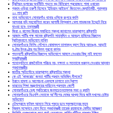
ট্রিলিয়ন ডলারের অর্থনীতি গড়তে বড় বিনিয়োগ প্রয়োজন: শামা ওবায়েদ
প্রথম ওড়িয়া তরুণী হিসেবে ‘ইন্ডিয়ান আইডল’ জিতলেন জ্যোতির্ময়ী, পুরস্কার
২০ লাখ রুপি
নানা অভিযোগে সোনারগাঁও থানার ওসিকে রংপুরে বদলি
আপনারা যদি সহযোগিতা করেন আগামী বিশ্বকাপ খেলা লাভজনক ইভেন্টে নিয়ে
যাওয়া হবে- তথ্যমন্ত্রী
জিয়া ও খালেদা জিয়ার সমাধিতে শ্রদ্ধা জানালেন ভারপ্রাপ্ত রাষ্ট্রপতি
আজাদ পার্টির পক্ষ সাবেক রাষ্ট্রপতি সাহাবুদ্দিন ও আবদুল হামিদের বিরুদ্ধে
ট্রাইব্যুনালে অভিযোগ দাখিল
সোনারগাঁওয়ে ফিলিং স্টেশনে বোমাসদৃশ তালাবদ্ধ ব্যাগ নিয়ে আতঙ্ক, আড়াই
ঘণ্টার উৎকণ্ঠার পর মিলল পুরনো কাপড়
পদত্যাগী রাষ্ট্রপতির বিরুদ্ধে অভিযোগে আমলে নেওয়ার কিছু নাই বললেন
স্বরাষ্ট্রমন্ত্রী
পদোন্নতিতে রাজনৈতিক পরিচয় নয়, দক্ষতা ও সততাকে গুরুত্ব দেওয়ার আহ্বান
প্রধানমন্ত্রীর
জাতীয় স্মৃতিসৌধে ভারপ্রাপ্ত রাষ্ট্রপতির শ্রদ্ধা
কে এই ‘কাকরোচ’ জনতা পার্টির প্রধান অভিজিৎ দীপকে?
ইরানে হামলা ও আলোচনা একসঙ্গে চালাতে চান ট্রাম্প
ভারতের শিক্ষা মন্ত্রণালয়ের দায়িত্বে প্রলহাদ জোশী
সোনারগাঁওয়ে ডেঙ্গু প্রতিরোধে জনসচেতনতামূলক সভা ও র‍্যালি
সোনারগাঁওয়ে বিএনপি নেতাকে আ’লীগের দোষর আখ্যা দিয়ে জমি দখলের চেষ্টার
অভিযোগ
চৌদ্দগ্রামে ফুটবল আনতে গিয়ে পুকুরে ডুবে স্কুলছাত্রের মৃত্যু
ব্রিকস সম্মেলনে যোগ দিতে প্রধানমন্ত্রী তারেক রহমানকে মোদীর আমন্ত্রণ
জিসিসি দেশগুলোকে কড়া বার্তা তেহরানের, মার্কিন ঘাঁটিতে হামলার ইঙ্গিত