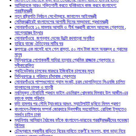
আসিয়ানকে আরও শক্তিশালী করতে ঘনিষ্ঠভাবে কাজ করবে বাংলাদেশ:
পররাষ্ট্রমন্ত্রী
নতুন রাষ্ট্রপতি নির্বাচন সেপ্টেম্বরে, জানালেন আইনমন্ত্রী
সেমিকন্ডাক্টরেই বাংলাদেশের আগামী দিনের সম্ভাবনা: প্রধানমন্ত্রী
সোনারগাঁওয়ে ১২ মামলার আসামি ও শীর্ষ সন্ত্রাসী রাসেল আহমেদ গ্রেপ্তার ,
আগ্নেয়াস্ত্র উদ্ধার
সোনারগাঁওয়ে জগন্নাথ দেবের উল্টো রথযাত্রা অনুষ্ঠিত
হারিয়ে যাচ্ছে ঐতিহ্যের মাটির ঘর
রুপগঞ্জে এক মাসেই ধসে গেল রাস্তা, ৫০ লাখ টাকা জলে অবরুদ্ধ ৫ গ্রামের
মানুষ
সিদ্ধিরগঞ্জে পোশাককর্মী সাদিয়া হত্যায় প্রেমিক রাজ্জাক গ্রেপ্তার ও
স্বীকারোক্তি
প্রাইভেটকার চালকের মারধরে ইজিবাইক চালকের মৃত্যু
সিদ্ধিরগঞ্জে ৪ পরিবহন চাঁদাবাজ গ্রেপ্তার
সোনারগাঁওয়ে পাম্পগুলোতে গ্যাস সংকট, চরম ভোগান্তিতে সিএনজি চালিত
যানবাহনের চালক ও যাত্রী
নবনিযুক্ত নৌবাহিনী প্রধান ভাইস এডমিরাল খোন্দকার মিসবাহ উল আজীম-এর
র‍্যাংক ব্যাজ পরিধান
হুতি হামলার পর সৌদি ট্যাংকারে আগুন, স্যাটেলাইট ছবিতে মিলল প্রমাণ
বাংলাদেশ-সিঙ্গাপুর সম্পর্ক জোরদারে দ্বিপক্ষীয় সহযোগিতা, রোহিঙ্গা ইস্যুতেও
সমর্থন চাইল ঢাকা
ম্যানিলায় আসিয়ান বৈঠকের ফাঁকে বাংলাদেশ-ভারতের পররাষ্ট্রমন্ত্রীদের শুভেচ্ছা
বিনিময়
চৌদ্দগ্রামে প্রবাসীর বাড়িতে বিয়ের দাবিতে তরুণী’র অনশন, বাসা ভাড়া নিয়ে