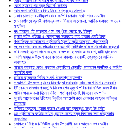
জোড়া গোলে লিগস কাপে নতুন ইতিহাস গড়লেন মেসি
রেমো ম্যাচের পর নতুন বিতর্কে নেইমার
রোনালদো-জর্জিইনার বিয়ে নিয়ে বিশ্বজুড়ে তোলপাড়
ঢাকার চারপাশের নদীদূষণ রোধে কর্মপরিকল্পনার নির্দেশ প্রধানমন্ত্রীর
সোনারগাঁওয়ে জুলাই গণঅভ্যুত্থান দিবসে আলোচনা, আর্থিক সহায়তা ও দোয়া
মাহফিল
পথ হারালে এই জাদুঘরে এসে পথ খুঁজে নেবো: ড. ইউনূস
জুলাই শহীদ পরিবার ও যোদ্ধাদের সহায়তায় ব্যয় হাজার কোটি টাকা
গণতান্ত্রিক আন্দোলনের প্রতিচ্ছবি ‘জুলাই স্মৃতি জাদুঘর’: প্রধানমন্ত্রী
বহু বছর পর ফের আলোচনায় দেব-শুভশ্রী, ভাইরাল ছবিতে মাতোয়ারা ভক্তরা
জবি সংঘর্ষ: হাসপাতালে আহতদের ওপরও হামলার অভিযোগ, দায়ী ছাত্রদল
এসপি মাসুদকে উদ্দেশ করে পলাতক রায়হানের পোস্ট, গ্রেপ্তারে অভিযান
অব্যাহত
লাইভে কান্নায় ভেঙে পড়লেন জ্যোতিকা জ্যোতি, জানালেন মানসিক ও আর্থিক
সংকটের কথা
জবিতে ছাত্রদল-শিবির সংঘর্ষ, উত্তপ্ত ক্যাম্পাস
৫ আগস্ট উপলক্ষে র‌্যাবের নিরাপত্তা জোরদার, সারা দেশে বিশেষ নজরদারি
ইউক্রেনে হামলার প্রস্তুতি নিয়েও শেষ মুহূর্তে পরিকল্পনা বাতিল করল ইরান
শাকিব খানকে কথা দিলেন ববিতা, শর্ত পূরণ হলেই ফিরবেন বড় পর্দায়
জুলাই আন্দোলনের ইতিহাস বিকৃতির অপচেষ্টা রুখে দেওয়ার আহ্বান শফিকুর
রহমানের
হাসিনার বক্তব্য প্রচার করলে নেওয়া হবে ব্যবস্থা: তথ্য উপদেষ্টা
গুম প্রতিরোধে কঠোর আইন, মৃত্যুদণ্ডসহ নতুন বিধানের সড়া মন্ত্রিসভায়
অনুমোদন
চলচ্চিত্র শিল্পকে ডিজিটাল যুগের উপযোগী করার আহ্বান তথ্যমন্ত্রীর