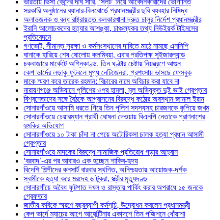
ভারতীয় ভিসা কেন্দ্রে দীর্ঘ সারি, ‘স্লট’ নিয়ে আবেদনকারীদের ভোগান্তি
সরকারি অনুষ্ঠানের ব্যানার-বিলবোর্ডে প্রধানমন্ত্রীর ছবি ব্যবহার নিষিদ্ধ
অলাভজনক ও বন্ধ রাষ্ট্রায়ত্ত কলকারখানা দ্রুত চালুর নির্দেশ প্রধানমন্ত্রীর
ইরানি আলোচকদের হত্যার আশঙ্কা, চাঞ্চল্যকর তথ্য নিউইয়র্ক টাইমসের
প্রতিবেদনে
গণভোট, সীমান্ত সুরক্ষা ও কর্মসংস্থানের দাবিতে মাঠে নামছে এনসিপি
ঘানাকে হারিয়ে শেষ ষোলোয় কলম্বিয়া, এবার প্রতিপক্ষ সুইজারল্যান্ড
চকবাজারে মার্কেটে অগ্নিকাণ্ড, তিন ঘণ্টার চেষ্টায় নিয়ন্ত্রণে আগুন
কেপ ভার্দের লড়াকু ফুটবলে মুগ্ধ নেটিজেনরা, প্রশংসায় ভাসছে ফেসবুক
মাকে স্মরণ করে তারেক রহমান: বিচারের নামে অবিচার করা যাবে না
নারায়ণগঞ্জে অভিযানে পুলিশের ওপর হামলা, মূল অভিযুক্ত দুই ভাই গ্রেপ্তার
বিশ্বনেতাদের সঙ্গে বৈঠকে আগ্রাসনের বিরুদ্ধে কঠোর অবস্থান জানাল ইরান
সোনারগাঁওয়ে আসামি ধরতে গিয়ে তিন পুলিশ সদস্যসহ চারজনকে কুপিয়ে জখম
সোনারগাঁওয়ে চেয়ারম্যান প্রার্থী ঘোষনা দেওয়ায় বিএনপি নেতাকে প্রাণনাশের
হুমকির অভিযোগ
সোনারগাঁওয়ে ১০ টাকা চাঁদা না পেয়ে অটোরিকসা চালক হত্যা প্রধান আসামী
গ্রেপ্তার
সোনারগাঁওয়ে মাদকের বিরুদ্ধে সামাজিক প্রতিরোধ গড়ার আহ্বান
‘বরবাদ’-এর পর আবারও এক হচ্ছেন শাকিব-হৃদয়
বিদেশি শিল্পীদের কনসার্ট বারবার স্থগিত, অনিশ্চয়তায় আয়োজক-দর্শক
স্বামীকে হত্যা করে মরদেহ ৬ টুকরা, স্ত্রীর মৃত্যুদণ্ড
সোনারগাঁয়ে অবৈধ ফুটপাত দখল ও রাস্তায় পার্কিং করার অপরাধে ১৫ জনকে
গ্রেফতার
জাতীয় কবিকে স্মরণে বছরব্যাপী কর্মসূচি, উদ্বোধন করলেন প্রধানমন্ত্রী
কেপ ভার্দে ম্যাচের আগে আর্জেন্টিনার একাদশে তিন পজিশনে ধোঁয়াশা