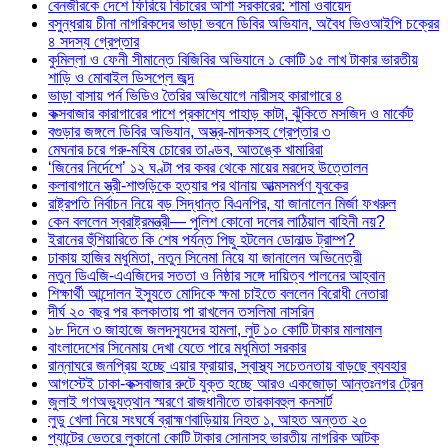
বেনজীরকে দেশে ফিরিয়ে বিচারের আশা সরকারের: শামা ওবায়েদ
বসুন্ধরায় চীনা নাগরিকদের ভাড়া ভবনে ডিবির অভিযান, অবৈধ ভিওআইপি চক্রের
৪ সদস্য গ্রেপ্তার
কুমিল্লা ও ফেনী সীমান্তে বিজিবির অভিযানে ১ কোটি ১৫ লাখ টাকার ভারতীয়
শাড়ি ও মোবাইল ডিসপ্লে জব্দ
ভাড়া বাসায় পর্ন ভিডিও তৈরির অভিযোগে নারীসহ কারাগারে ৪
কক্সবাজার কারাগারের পাশে প্রকাশ্যে পাহাড় কাটা, ঝুঁকিতে মসজিদ ও মার্কেট
বগুড়ার জঙ্গলে ডিবির অভিযান, অস্ত্র-মাদকসহ গ্রেপ্তার ৩
মেঘনার চরে গরু-মহিষ চোরের তাণ্ডব, আতঙ্কে খামারিরা
‘জিনের নির্দেশে’ ১২ ঘণ্টা পর কবর থেকে মায়ের মরদেহ উত্তোলন
কলাবাগানে স্ত্রী-শাশুড়িকে হত্যার পর থানায় আত্মসমর্পণ যুবকের
রাষ্ট্রপতি নির্বাচন নিয়ে বড় সিদ্ধান্ত বিএনপির, যা জানালেন মির্জা ফখরুল
কেন বললেন স্বরাষ্ট্রমন্ত্রী— পুলিশ কোনো দলের লাঠিয়াল বাহিনী নয়?
ইরানের হুঁশিয়ারিতে কি শেষ পর্যন্ত পিছু হটলেন ডোনাল্ড ট্রাম্প?
ঢাকায় হাজির মধুমিতা, নতুন সিনেমা নিয়ে যা জানালেন অভিনেত্রী
নতুন ডিএজি-এএজিদের সততা ও নিষ্ঠার সঙ্গে দায়িত্ব পালনের আহ্বান
শিক্ষার্থী আন্দোলন ইস্যুতে মোদিকে ক্ষমা চাইতে বললেন বিরোধী নেতারা
দীর্ঘ ২০ বছর পর কলকাতায় পা রাখলেন তসলিমা নাসরিন
১৮ দিনে ৩ জাহাজে জলদস্যুদের হামলা, লুট ১০ কোটি টাকার মালামাল
বাংলাদেশের সিনেমায় দেখা যেতে পারে মধুমিতা সরকার
রান্নাঘরে জনপ্রিয় হচ্ছে এয়ার ফ্রায়ার, স্বাস্থ্য সচেতনতায় বাড়ছে ব্যবহার
আগস্টেই ঢাকা-কক্সবাজার রুটে যুক্ত হচ্ছে আরও একজোড়া আন্তঃনগর ট্রেন
জুলাই গণঅভ্যুত্থান স্মরণে রাজধানীতে তারকাবহুল কনসার্ট
লুডু খেলা নিয়ে সংঘর্ষে ব্রাহ্মণবাড়িয়ায় নিহত ১, আহত অন্তত ২০
প্যান্টের ভেতরে লুকানো কোটি টাকার সোনাসহ ভারতীয় নাগরিক আটক