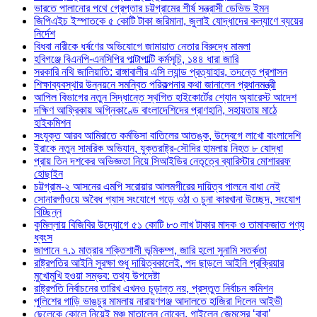
ভারতে পালানোর পথে গ্রেপ্তার চট্টগ্রামের শীর্ষ সন্ত্রাসী ডেভিড ইমন
জিপিএইচ ইস্পাতকে ৫ কোটি টাকা জরিমানা, জুলাই যোদ্ধাদের কল্যাণে ব্যয়ের
নির্দেশ
বিধবা নারীকে ধর্ষণের অভিযোগে জামায়াত নেতার বিরুদ্ধে মামলা
হবিগঞ্জে বিএনপি-এনসিপির পাল্টাপাল্টি কর্মসূচি, ১৪৪ ধারা জারি
সরকারি নথি জালিয়াতি: রাঙ্গাবালীর এসি ল্যান্ড প্রত্যাহার, তদন্তে প্রশাসন
শিক্ষাব্যবস্থার উন্নয়নে সমন্বিত পরিকল্পনার কথা জানালেন প্রধানমন্ত্রী
আপিল বিভাগের নতুন সিদ্ধান্তে স্থগিত হাইকোর্টের শ্যোন অ্যারেস্ট আদেশ
দক্ষিণ আফ্রিকায় অগ্নিকাণ্ডে বাংলাদেশিদের প্রাণহানি, সহায়তায় মাঠে
হাইকমিশন
সংযুক্ত আরব আমিরাতে কর্মভিসা বাতিলের আতঙ্ক, উদ্বেগে লাখো বাংলাদেশি
ইরাকে নতুন সামরিক অভিযান, যুক্তরাষ্ট্র-সৌদির হামলায় নিহত ৮ যোদ্ধা
প্রায় তিন দশকের অভিজ্ঞতা নিয়ে সিআইডির নেতৃত্বে ব্যারিস্টার মোশাররফ
হোছাইন
চট্টগ্রাম-২ আসনের এমপি সরোয়ার আলমগীরের দায়িত্ব পালনে বাধা নেই
সোনারগাঁওয়ে অবৈধ গ্যাস সংযোগে গড়ে ওঠা ৩ চুনা কারখানা উচ্ছেদ, সংযোগ
বিচ্ছিন্ন
কুমিল্লায় বিজিবির উদ্যোগে ৫১ কোটি ৮৩ লাখ টাকার মাদক ও তামাকজাত পণ্য
ধ্বংস
জাপানে ৭.১ মাত্রার শক্তিশালী ভূমিকম্প, জারি হলো সুনামি সতর্কতা
রাষ্ট্রপতির আইনি সুরক্ষা শুধু দায়িত্বকালেই, পদ ছাড়লে আইনি প্রক্রিয়ার
মুখোমুখি হওয়া সম্ভব: তথ্য উপদেষ্টা
রাষ্ট্রপতি নির্বাচনের তারিখ এখনও চূড়ান্ত নয়, প্রস্তুত নির্বাচন কমিশন
পুলিশের গাড়ি ভাঙচুর মামলায় নারায়ণগঞ্জ আদালতে হাজিরা দিলেন আইভী
ছেলেকে কোলে নিয়েই মঞ্চ মাতালেন নোবেল, গাইলেন জেমসের ‘বাবা’