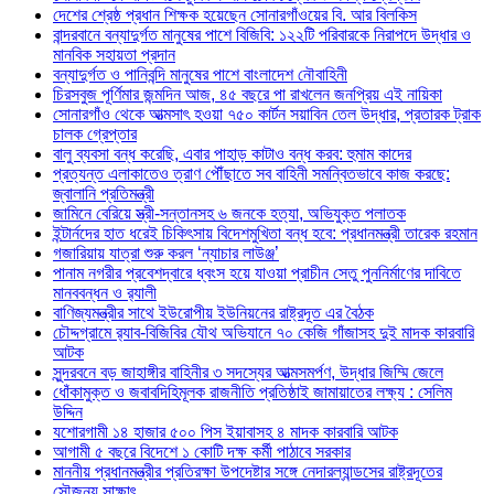
দেশের শ্রেষ্ঠ প্রধান শিক্ষক হয়েছেন সোনারগাঁওয়ের বি. আর বিলকিস
বান্দরবানে বন্যাদুর্গত মানুষের পাশে বিজিবি: ১২২টি পরিবারকে নিরাপদে উদ্ধার ও
মানবিক সহায়তা প্রদান
বন্যাদুর্গত ও পানিবন্দি মানুষের পাশে বাংলাদেশ নৌবাহিনী
চিরসবুজ পূর্ণিমার জন্মদিন আজ, ৪৫ বছরে পা রাখলেন জনপ্রিয় এই নায়িকা
সোনারগাঁও থেকে আত্মসাৎ হওয়া ৭৫০ কার্টন সয়াবিন তেল উদ্ধার, প্রতারক ট্রাক
চালক গ্রেপ্তার
বালু ব্যবসা বন্ধ করেছি, এবার পাহাড় কাটাও বন্ধ করব: হুমাম কাদের
প্রত্যন্ত এলাকাতেও ত্রাণ পৌঁছাতে সব বাহিনী সমন্বিতভাবে কাজ করছে:
জ্বালানি প্রতিমন্ত্রী
জামিনে বেরিয়ে স্ত্রী-সন্তানসহ ৬ জনকে হত্যা, অভিযুক্ত পলাতক
ইন্টার্নদের হাত ধরেই চিকিৎসায় বিদেশমুখিতা বন্ধ হবে: প্রধানমন্ত্রী তারেক রহমান
গজারিয়ায় যাত্রা শুরু করল ‘ন্যাচার লাউঞ্জ’
পানাম নগরীর প্রবেশদ্বারে ধ্বংস হয়ে যাওয়া প্রাচীন সেতু পুননির্মাণের দাবিতে
মানববন্ধন ও র‌্যালী
বাণিজ্যমন্ত্রীর সাথে ইউরোপীয় ইউনিয়নের রাষ্ট্রদূত এর বৈঠক
চৌদ্দগ্রামে র‌্যাব-বিজিবির যৌথ অভিযানে ৭০ কেজি গাঁজাসহ দুই মাদক কারবারি
আটক
সুন্দরবনে বড় জাহাঙ্গীর বাহিনীর ৩ সদস্যের আত্মসমর্পণ, উদ্ধার জিম্মি জেলে
ধোঁকামুক্ত ও জবাবদিহিমূলক রাজনীতি প্রতিষ্ঠাই জামায়াতের লক্ষ্য : সেলিম
উদ্দিন
যশোরগামী ১৪ হাজার ৫০০ পিস ইয়াবাসহ ৪ মাদক কারবারি আটক
আগামী ৫ বছরে বিদেশে ১ কোটি দক্ষ কর্মী পাঠাবে সরকার
মাননীয় প্রধানমন্ত্রীর প্রতিরক্ষা উপদেষ্টার সঙ্গে নেদারল্যান্ডসের রাষ্ট্রদূতের
সৌজন্য সাক্ষাৎ