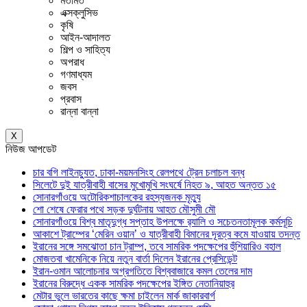
মতামত
এক্সক্লুসিভ
কৃষি
আইন-আদালত
শিল্প ও সাহিত্য
অপরাধ
গণমাধ্যম
জবস
প্রবাস
রান্না বান্না
X
নিউজ আপডেট
চার বগি লাইনচ্যুত, ঢাকা-ময়মনসিংহ রেলপথে ট্রেন চলাচল বন্ধ
সিলেটে দুই যাত্রীবাহী বাসের মুখোমুখি সংঘর্ষে নিহত ৯, আহত অন্তত ১৫
সোনারগাঁওয়ে অটোরিকশাচালকের রহস্যজনক মৃত্যু
শো শেষে ফেরার পথে সড়ক দুর্ঘটনায় আহত মৌসুমী মৌ
সোনারগাঁওয়ে বিশ্ব মাতৃদুগ্ধ সপ্তাহ উপলক্ষে র‍্যালি ও সচেতনতামূলক কর্মসূচি
আকাশে ট্রাম্পের ‘মেরিন ওয়ান’ ও যাত্রীবাহী বিমানের দূরত্ব কমে যাওয়ায় তদন্ত
ইরানের সঙ্গে সমঝোতা চান ট্রাম্প, তবে সামরিক পদক্ষেপের হুঁশিয়ারিও বহাল
মোজতবা খামেনিকে নিয়ে নতুন বার্তা দিলেন ইরানের প্রেসিডেন্ট
ইরান-ওমান আলোচনার অগ্রগতিতে বিশ্ববাজারে কমল তেলের দাম
ইরানের বিরুদ্ধে একক সামরিক পদক্ষেপের ইঙ্গিত নেতানিয়াহুর
মেটার ভুলে ভারতের কাছে ক্ষমা চাইলেন মার্ক জাকারবার্গ