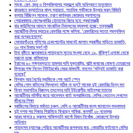
সড়ক, রেল, বন্দর ও বিশ্ববিদ্যালয় প্রকল্পে ভূমি অধিগ্রহণ অনুমোদন
বান্দরবানে বন্যার্তদের খাদ্য সহায়তা, শতাধিক পর্যটককে উদ্ধার করল বিজিবি
বন্যায় বিচ্ছিন্ন সাজেক, ত্রাণ কার্যক্রম জোরদার প্রশাসনের
শেয়ারবাজার কেলেঙ্কারির হোতাদের বিচার হবে: প্রধানমন্ত্রী
বার কাউন্সিলের আদলে সাংবাদিক নিবন্ধনের ব্যবস্থা হচ্ছে: তথ্যমন্ত্রী
আর্জেন্টিনা-মিশর ম্যাচের রেফারির পক্ষে কলিনা, ‘রেফারিদের সততা প্রশ্নবিদ্ধ
করা অগ্রহণযোগ্য’
সোনারগাঁওয়ে পুলিশের চেকপোস্টের সামনেই জাপান প্রবাসীর গাড়িতে ডাকাতি,
৩০ লাখ টাকার স্বর্ণ লুট
টানা বৃষ্টিতে কক্সবাজারে পাহাড়ধসে মৃতের সংখ্যা বেড়ে ১৯, ঝুঁকিপূর্ণ এলাকা থেকে
সরানো হচ্ছে বাসিন্দাদের
ইরানের ৯০ লক্ষ্যবস্তুতে হামলার দাবি যুক্তরাষ্ট্র, পাল্টা জবাবের ঘোষণা তেহরানের
মিশরের পক্ষ নিলেন নিউইয়র্কের মেয়র মামদানী, বললেন ‘সত্যিই ডাকাতি করা
হয়েছে!’
বিশ্বাস আর ধৈর্যের ম্যাজিকে শেষ আটে স্পেন
মেসির গোল বাতিলের সিদ্ধান্ত সঠিক না ভুল? সাবেক দুই রেফারির ভিন্ন মত
ফিফা সভাপতির বিরুদ্ধে তদন্তের দাবি ইউরোপীয় আইনপ্রণেতাদের
আর্জেন্টিনার নাটকীয় জয়ে আবেগঘন বার্তা অপরাজিতার, মেসির নেতৃত্বে দেখলেন
জীবনের শিক্ষা
ব্রাজিলের বিদায়ে মর্মাহত চঞ্চল, মেসি ও আর্জেন্টিনার জন্য জানালেন শুভকামনা
দুই দশক পর গিজার পিরামিডে ফিরছেন শাকিরা, কনসার্ট ২৮ নভেম্বর
আরব সাগরে ৫ ক্রুসহ পাকিস্তানি কার্গো বিমান নিখোঁজ, জোরালো উদ্ধার
অভিযান
পাহাড়সম চ্যালেঞ্জ পেরিয়ে আর্জেন্টিনার রূপকথার জয়, কোয়ার্টার ফাইনালে মেসির
দল