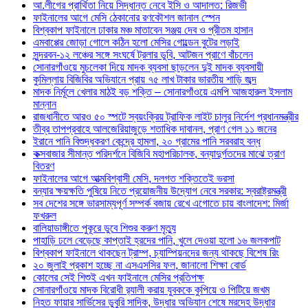
আ.লীগের প্রার্থিতা নিয়ে সিদ্ধান্ত নেবে ইসি ও আদালত: রিজভী
ফাইনালের আগে মেসি ঠেকানোর রণকৌশল জানাল স্পেন
বিশ্বকাপ ফাইনালে ঢাকার মঞ্চ মাতাবেন সঞ্জয় দেব ও প্রীতম হাসান
এমবাপ্পের জোড়া গোলে কঠিন হলো মেসির গোল্ডেন বুটের লড়াই
সুন্দরবন-১২ লঞ্চের সঙ্গে সংঘর্ষে ট্রলার ডুবি, আটজন প্রাণে বাঁচলেন
সোনারগাঁওয়ে মুচলেকা দিয়ে মাদক ব্যবসা ছাড়লেন দুই মাদক ব্যবসায়ী
কুমিল্লায় বিজিবির অভিযানে প্রায় ৭৫ লাখ টাকার ভারতীয় শাড়ি জব্দ
মাদক নির্মূলে খেলার মাঠই বড় শক্তি – সোনারগাঁওয়ে এমপি আজহারুল ইসলাম
মান্নান
রাজধানীতে আরও ৫০ স্পটে স্বয়ংক্রিয় ট্রাফিক লাইট চালুর নির্দেশ প্রধানমন্ত্রীর
তীব্র তাপপ্রবাহে আলজেরিয়াজুড়ে শতাধিক দাবানল, প্রাণ গেল ১১ জনের
ইরানে পানি বিশুদ্ধকরণ কেন্দ্রে হামলা, ২০ গ্রামের পানি সরবরাহ বন্ধ
কক্সবাজার সীমান্ত পরিদর্শনে বিজিবি মহাপরিচালক, বন্যাদুর্গতদের মাঝে ত্রাণ
বিতরণ
ফাইনালের আগে আত্মবিশ্বাসী মেসি, দলগত শক্তিতেই ভরসা
বন্যার ক্ষয়ক্ষতি পুষিয়ে নিতে প্রয়োজনীয় উদ্যোগ নেবে সরকার: স্বরাষ্ট্রমন্ত্রী
সব দেশের সঙ্গে ভারসাম্যপূর্ণ সম্পর্ক বজায় রেখে এগোতে চায় বাংলাদেশ: মির্জা
ফখরুল
বালিয়াডাঙ্গীতে পুকূরে ডুবে শিশুর করুণ মৃত্যু
পাহাড়ি ঢলে বেড়েছে কাপ্তাই হ্রদের পানি, খুলে দেওয়া হলো ১৬ জলকপাট
বিশ্বকাপ ফাইনালে থাকছেন ট্রাম্প, চ্যাম্পিয়নদের জন্য থাকছে বিশেষ রিং
২০ জুলাই প্রকাশ হচ্ছে না এসএসসির ফল, জানালো শিক্ষা বোর্ড
কোলের সেই শিশুই এখন ফাইনালে মেসির প্রতিপক্ষ
সোনারগাঁওয়ে মাদক বিরোধী র‌্যালী করায় যুবককে কুপিয়ে ও পিটিয়ে জখম
নিহত ফায়ার সার্ভিসের ডুবুরি সাদিক, উদ্ধার অভিযান শেষে মরদেহ উদ্ধার