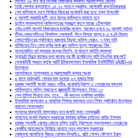
সিলেটে ২৬ দিন ধরে নিখোঁজ বিমানবন্দর কর্মকর্তা আরিফুল্লাহ জেলিন
তৈরি পোশাক রপ্তানিতে ১৪.৭৩ শতাংশ প্রবৃদ্ধি, আশাবাদী রপ্তানিকারকরা
শেখ হাসিনাকে দেশে ফিরিয়ে বিচারের মুখোমুখি করা হবে: তথ্য উপদেষ্টা
৫ আগস্ট সরকারি ছুটি, তবে যাদের কর্মস্থলে থাকতে হবে
দুর্যোগ ব্যবস্থাপনা অধিদপ্তরের প্রকল্পে বদলে যাচ্ছে চৌদ্দগ্রাম
এইচএসসি পাসেই বিমানবন্দরে চাকরির সুযোগ, আবেদন চলবে ৩১ আগস্ট পর্যন্ত
তীব্র লোডশেডিংয়ে বিপর্যস্ত সোনারগাঁ, দিনে মিলছে মাত্র ৪-৫ ঘণ্টা বিদ্যুৎ
লোডশেডিংয়ের প্রতিবাদে বরগুনায় বিদ্যুৎ অফিস ঘেরাও, ৭ দফা দাবি
হলিউডের তিন মেগা ছবির সঙ্গে বক্স অফিস যুদ্ধে শাহরুখের ‘কিং’
অননুমোদিত হর্ন ব্যবহার বন্ধের নির্দেশ, না মানলে আইনি ব্যবস্থা
অ্যাডাল্ট ফিল্মে কাজের কথা জানার পর কী বলেছিলেন সানি লিওনির বাবা-মা?
সেনাবাহিনী প্রধান কর্তৃক আর্মি ইন্টারন্যাশনাল ইসলামিক ইনস্টিটিউট (AIII)-এর
উদ্বোধন
আগস্টজুড়ে তাপপ্রবাহ ও স্বল্পমেয়াদি বন্যার শঙ্কা
৬ মাসে ভরিপ্রতি সোনার দাম কমেছে ৬৭ হাজার টাকা
হরমুজ প্রণালী সংকট আরও গভীর, মুখোমুখি ট্রাম্প ও তেহরানের বক্তব্য
পাকিস্তানে শান্তি সমাবেশে আত্মঘাতী বিস্ফোরণ, নিহত ১৩
শেখ হাসিনা ফিরতে চান, তবে… কী বললেন তসলিমা নাসরিন
ইসলামিক মূল্যবোধ ও আধুনিক শিক্ষার সমন্বয়ে নতুন শিক্ষা প্রতিষ্ঠান উদ্বোধন
করলেন সেনাপ্রধান
সংসদের মাধ্যমেই বাস্তবায়ন হবে জুলাই সনদ: তথ্যমন্ত্রী
পাহাড়ের সংকট নিরসনে সরকারের কার্যকর ভূমিকা চাইলেন নাহিদ ইসলাম
হরমুজ প্রণালী খোলার কোনো চুক্তি হয়নি: ট্রাম্পকে প্রত্যাখ্যান তেহরানের
বেনজীর আহমেদকে ফিরিয়ে আনতে নতুন পদক্ষেপ সরকারের
মোজতবা খামেনিকে খুঁজছে মোসাদ-সিআইএ, পাল্টা গোপন কৌশলে ইরান