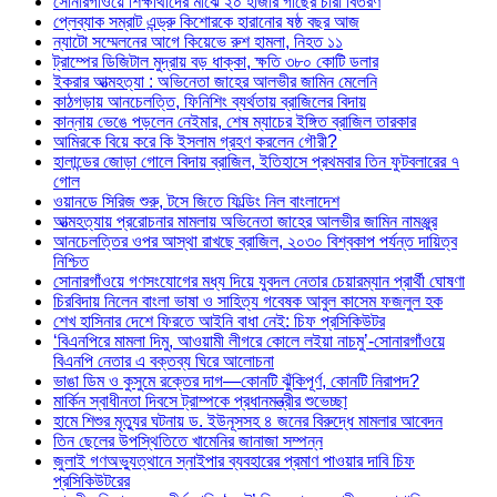
সোনারগাঁওয়ে শিক্ষার্থীদের মাঝে ২০ হাজার গাছের চারা বিতরণ
প্লেব্যাক সম্রাট এন্ড্রু কিশোরকে হারানোর ষষ্ঠ বছর আজ
ন্যাটো সম্মেলনের আগে কিয়েভে রুশ হামলা, নিহত ১১
ট্রাম্পের ডিজিটাল মুদ্রায় বড় ধাক্কা, ক্ষতি ৩৮০ কোটি ডলার
ইকরার আত্মহত্যা : অভিনেতা জাহের আলভীর জামিন মেলেনি
কাঠগড়ায় আনচেলত্তি, ফিনিশিং ব্যর্থতায় ব্রাজিলের বিদায়
কান্নায় ভেঙে পড়লেন নেইমার, শেষ ম্যাচের ইঙ্গিত ব্রাজিল তারকার
আমিরকে বিয়ে করে কি ইসলাম গ্রহণ করলেন গৌরী?
হালান্ডের জোড়া গোলে বিদায় ব্রাজিল, ইতিহাসে প্রথমবার তিন ফুটবলারের ৭
গোল
ওয়ানডে সিরিজ শুরু, টসে জিতে ফিল্ডিং নিল বাংলাদেশ
আত্মহত্যায় প্ররোচনার মামলায় অভিনেতা জাহের আলভীর জামিন নামঞ্জুর
আনচেলত্তির ওপর আস্থা রাখছে ব্রাজিল, ২০৩০ বিশ্বকাপ পর্যন্ত দায়িত্ব
নিশ্চিত
সোনারগাঁওয়ে গণসংযোগের মধ্য দিয়ে যুবদল নেতার চেয়ারম্যান প্রার্থী ঘোষণা
চিরবিদায় নিলেন বাংলা ভাষা ও সাহিত্য গবেষক আবুল কাসেম ফজলুল হক
শেখ হাসিনার দেশে ফিরতে আইনি বাধা নেই: চিফ প্রসিকিউটর
‘বিএনপিরে মামলা দিমু, আওয়ামী লীগরে কোলে লইয়া নাচমু’-সোনারগাঁওয়ে
বিএনপি নেতার এ বক্তব্য ঘিরে আলোচনা
ভাঙা ডিম ও কুসুমে রক্তের দাগ—কোনটি ঝুঁকিপূর্ণ, কোনটি নিরাপদ?
মার্কিন স্বাধীনতা দিবসে ট্রাম্পকে প্রধানমন্ত্রীর শুভেচ্ছা
হামে শিশুর মৃত্যুর ঘটনায় ড. ইউনূসসহ ৪ জনের বিরুদ্ধে মামলার আবেদন
তিন ছেলের উপস্থিতিতে খামেনির জানাজা সম্পন্ন
জুলাই গণঅভ্যুত্থানে স্নাইপার ব্যবহারের প্রমাণ পাওয়ার দাবি চিফ
প্রসিকিউটরের