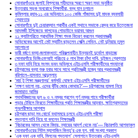
সোনারগাঁওয়ে জুলাই বিপ্লবের শহীদদের স্মরণে স্মরণ সভা অনুষ্ঠিত
উত্তরায় সড়ক অবরোধে শিক্ষার্থীরা, বন্ধ যান চলাচল
কুমিল্লায় র‍্যাব-১১ এর অভিযানে ১০০ কেজি গাঁজাসহ দুই মাদক ব্যবসায়ী
গ্রেফতার
সোনারগাঁয়ে দুই চেয়ারম্যান প্রার্থীর একই স্থানে সভাকে কেন্দ্র করে উত্তেজনা
আদমজী ইপিজেডে কাপড়ের গোডাউনে ভয়াবহ আগুন
২১ ক্যাটাগরিতে প্রাথমিক শিক্ষা পদক বিতরণ করলেন প্রধানমন্ত্রী
অভিষেকের আগেই সেন্ট স্যাটিন ছাড়লেন লেক্সি লেভিন, নেট দুনিয়ায় তুমুল
আলোচনা
ভারী বর্ষণে বন্যা-জলাবদ্ধতা: পরিকল্পনাহীন উন্নয়নই দুর্ভোগ বাড়াচ্ছে
সোনারগাঁয়ে ডিজিএফআই পরিচয়ে ৫ লাখ টাকা চাঁদা দাবি, দুইজন গ্রেপ্তার
৩ দফা দাবি নিয়ে সংসদ ভবন অভিমুখে এইচএসসি পরীক্ষার্থীদের পদযাত্রা
চট্টগ্রামের বন্যা শুরু হবার সাথে সাথে প্রতিমন্ত্রী হজ্বে আর প্রধানমন্ত্রী
বরিশালে–হাসনাত আব্দুল্লাহ
‘মার্চ টু শিক্ষা মন্ত্রণালয়’ কর্মসূচি ঘোষণা এইচএসসি পরীক্ষার্থীদের
‘লক্ষণ ভালো নয়, এদের খুঁটির জোর কোথায়?’— চট্টগ্রামের হামলা নিয়ে
জামায়াত আমির
পদার্থবিজ্ঞানের ভুল ৬ ও ৭ নম্বর প্রশ্নে পূর্ণ নম্বর পাবে পরীক্ষার্থীরা
পড়ার টেবিলে ফিরতে শিক্ষার্থীদের প্রতি শিক্ষামন্ত্রীর আহ্বান, ক্ষতিগ্রস্তদের
পুনঃপরীক্ষার আশ্বাস
চট্টগ্রাম ছাড়া সব বোর্ডে যথাসময়ে চলবে এইচএসসি পরীক্ষা
পদত্যাগ দাবি নিয়ে যা বললেন শিক্ষামন্ত্রী
‘বিচারকের আসন থেকে বিদায়, ন্যায়ের আদর্শ থেকে নয়’— বিচারপতি আশফাকুল
সোনারগাঁওয়ের লিটল ম্যাগাজিন কিনতু’র এক যুগ, বর্ষা সংখ্যা প্রকাশ
‘এক দফা এক দাবি, মিলনের পদত্যাগ’ স্লোগানে উত্তরায় এইচএসসি