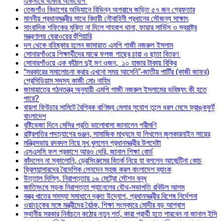
একসাথে থাকার অভিযোগ
তেজগাঁও বিভাগের অভিযানে বিভিন্ন অপরাধে জড়িত ৫৭ জন গ্রেফতার
মাননীয় প্রধানমন্ত্রীর সাথে বিদায়ী নৌবাহিনী প্রধানের সৌজন্য সাক্ষাৎ
সাংবাদিক শফিকের মুক্তি না দিলে শাহবাগ থানা, ফায়ার সার্ভিস ও স্বরাষ্ট্র
মন্ত্রণালয় ঘেরাওয়ের হুঁশিয়ারি
দল থেকে বহিষ্কার হলেন জামায়াত এমপি গাজী নজরুল ইসলাম
সোনারগাঁওয়ে শিক্ষার্থীদের মাঝে ফলজ গাছের চারা ও ছাতা বিতরণ ​
সোনারগাঁওয়ে এক কাঁঠাল দুই মণ ওজন, ১০ হাজার টাকায় বিক্রি
“সরকারের সমালোচনা করার এখনো সময় আসেনি”-জাতীয় পার্টির (কাজী জাফর)
প্রেসিডিয়াম সদস্য কাজী মোঃ নাহিদ
জামায়াতের গঠনতন্ত্র অনুযায়ী এমপি গাজী নজরুল ইসলামের ভবিষ্যৎ কী হতে
পারে?
বায়লা ফিউচার সামিটে বৈশ্বিক বাণিজ্য মেলার সুযোগ তুলে ধরল মেসে ফ্রাঙ্কফুর্ট
বাংলাদেশ
বৃষ্টিভেজা দিনে মেসির প্রতি ভালোবাসা জানালেন পরীমণি
রাষ্ট্রপতির পদত্যাগের গুঞ্জন, সামাজিক মাধ্যমে যা লিখলেন জুলকারনাইন সায়ের
মন্ত্রিসভায় রদবদল নিয়ে মুখ খুললেন প্রধানমন্ত্রীর উপদেষ্টা
এসএসসি ফল প্রকাশে আরও দেরি, জানাল শিক্ষা বোর্ড
কাঁদলেন না স্কালোনি, ড্রেসিংরুমের বিতর্ক নিয়ে যা বললেন আর্জেন্টিনা কোচ
ফ্রিল্যান্সারদের বৈদেশিক লেনদেন সহজ করল বাংলাদেশ ব্যাংক
উত্তাল দিল্লি, নিরাপত্তায় ১৬ মেট্রো স্টেশন বন্ধ
জাতিসংঘে সড়ক নিরাপত্তা প্যানেলের যৌথ-সভাপতি রবিউল আলম
বস্ত্র খাতের সমস্যা সমাধানে দ্রুত উদ্যোগ, প্রধানমন্ত্রীর বিশেষ নির্দেশনা
ওয়াংচুকের সঙ্গে মন্ত্রীদের বৈঠক, শিক্ষা সংস্কারে মোদীর বড় আশ্বাস
স্থানীয় সরকার নির্বাচনে কঠোর নতুন শর্ত, কারা প্রার্থী হতে পারবেন না জানাল ইসি