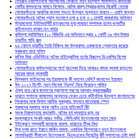
তেহরান-ওয়াশিংটনকে আলোচনায় ফেরাতে নতুন উদ্যোগ পাকিস্তান-কাতারের
মোদীর বাসভবনের সামনে বিক্ষোভ, আটক রাহুল-প্রিয়াঙ্কাসহ বিরোধী নেতারা
সোনারগাঁওকে আধুনিক জনপদ গড়তে উন্নয়ন অব্যাহত থাকবে – এমপি মান্নান
সোনারগাঁওয়ে অবৈধ গ্যাস সংযোগে চলা ৪ চুনা ও ১ ঢালাই কারখানায় অভিযান
স্ট্যামফোর্ড ইউনিভার্সিটি ছাত্রদলের যুগ্ম-সাধারণ সম্পাদক হলেন গুণবতীর
কৃতিসন্তান ফারাহ তুন নাহার
কুমিল্লা ব্যাটালিয়ন (১০ বিজিবি) এর অভিযানে প্রায় ২ কোটি ৩৯ লাখ টাকার
ভারতীয় শাড়ি জব্দ
৯৯ বোতল ভারতীয় তৈরি নিষিদ্ধ মদ উদ্ধারসহ একজনকে গ্রেফতার করেছে
সবুজবাগ থানা পুলিশ
মানিক মিয়া এভিনিউয়ে অবৈধ হাইড্রোলিক হর্নের বিরুদ্ধে ডিএমপির বিশেষ
অভিযান
সোনারগাঁওয়ে কর্মসংস্থানের শর্তে মুচলেকা দিয়ে আবারও মাদক ব্যবসা ছাড়লেন
আরেক মাদক ব্যবসায়ী
বিশ্বকাপ ফাইনালের পর ইয়ামালকে কী বললেন মেসি? জানালেন ইয়ামাল
ঈদ ২০২৭ টার্গেট, নতুন সিনেমা ‘নিঃস্ব’ নিয়ে ফিরছেন শাকিব
ঐক্য ধরে রেখে জনগণের প্রত্যাশা পূরণের আহ্বান প্রধানমন্ত্রীর
ভারতে পলাতক কামালসহ অন্যদের ফেরত চেয়ে কূটনৈতিক উদ্যোগ বাংলাদেশের
শিরোপার সঙ্গে বিশাল আর্থিক পুরস্কার, উৎসবে মাতোয়ারা স্পেন
পুরুষদের সুরক্ষায় পৃথক আইন চেয়ে হাইকোর্টে রিট
সড়ক নিরাপত্তায় কড়াকড়ি, অবৈধ হর্ন ব্যবহারে ছাড় নয়
মধ্যপ্রাচ্যে সংকট আরও গভীর, সৌদি-হুথি উত্তেজনায় নতুন মোড়
ইউক্রেনে শস্যবাহী জাহাজে হামলা, ভারতের তীব্র নিন্দা
টানা দশম রাতে ইরানে মার্কিন হামলা, একাধিক বিস্ফোরণে নতুন উত্তেজনা
লালমনিরহাট সীমান্তে উত্তেজনা, বিএসএফের সিমেন্টের খুঁটি স্থাপনের চেষ্টা ব্যর্থ