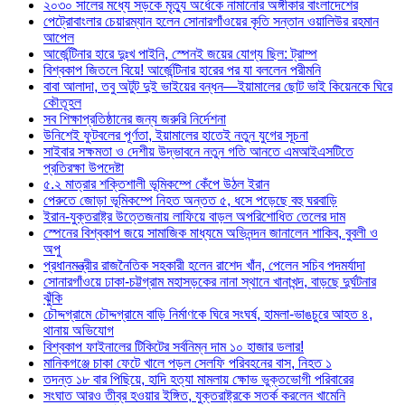
২০৩০ সালের মধ্যে সড়কে মৃত্যু অর্ধেকে নামানোর অঙ্গীকার বাংলাদেশের
পেট্রোবাংলার চেয়ারম্যান হলেন সোনারগাঁওয়ের কৃতি সন্তান ওয়ালিউর রহমান
আপেল
আর্জেন্টিনার হারে দুঃখ পাইনি, স্পেনই জয়ের যোগ্য ছিল: ট্রাম্প
বিশ্বকাপ জিতলে বিয়ে! আর্জেন্টিনার হারের পর যা বললেন পরীমনি
বাবা আলাদা, তবু অটুট দুই ভাইয়ের বন্ধন—ইয়ামালের ছোট ভাই কিয়েনকে ঘিরে
কৌতূহল
সব শিক্ষাপ্রতিষ্ঠানের জন্য জরুরি নির্দেশনা
উনিশেই ফুটবলের পূর্ণতা, ইয়ামালের হাতেই নতুন যুগের সূচনা
সাইবার সক্ষমতা ও দেশীয় উদ্ভাবনে নতুন গতি আনতে এমআইএসটিতে
প্রতিরক্ষা উপদেষ্টা
৫.২ মাত্রার শক্তিশালী ভূমিকম্পে কেঁপে উঠল ইরান
পেরুতে জোড়া ভূমিকম্পে নিহত অন্তত ৫, ধসে পড়েছে বহু ঘরবাড়ি
ইরান-যুক্তরাষ্ট্র উত্তেজনায় লাফিয়ে বাড়ল অপরিশোধিত তেলের দাম
স্পেনের বিশ্বকাপ জয়ে সামাজিক মাধ্যমে অভিনন্দন জানালেন শাকিব, বুবলী ও
অপু
প্রধানমন্ত্রীর রাজনৈতিক সহকারী হলেন রাশেদ খাঁন, পেলেন সচিব পদমর্যাদা
সোনারগাঁওয়ে ঢাকা-চট্টগ্রাম মহাসড়কের নানা স্থানে খানাখন্দ, বাড়ছে দুর্ঘটনার
ঝুঁকি
চৌদ্দগ্রামে চৌদ্দগ্রামে বাড়ি নির্মাণকে ঘিরে সংঘর্ষ, হামলা-ভাঙচুরে আহত ৪,
থানায় অভিযোগ
বিশ্বকাপ ফাইনালের টিকিটের সর্বনিম্ন দাম ১০ হাজার ডলার!
মানিকগঞ্জে চাকা ফেটে খালে পড়ল সেলফি পরিবহনের বাস, নিহত ১
তদন্ত ১৮ বার পিছিয়ে, হাদি হত্যা মামলায় ক্ষোভ ভুক্তভোগী পরিবারের
সংঘাত আরও তীব্র হওয়ার ইঙ্গিত, যুক্তরাষ্ট্রকে সতর্ক করলেন খামেনি