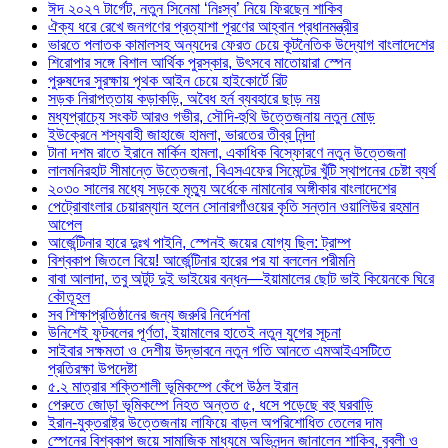
ঈদ ২০২৭ টার্গেট, নতুন সিনেমা ‘নিঃস্ব’ নিয়ে ফিরছেন শাকিব
ঐক্য ধরে রেখে জনগণের প্রত্যাশা পূরণের আহ্বান প্রধানমন্ত্রীর
ভারতে পলাতক কামালসহ অন্যদের ফেরত চেয়ে কূটনৈতিক উদ্যোগ বাংলাদেশের
শিরোপার সঙ্গে বিশাল আর্থিক পুরস্কার, উৎসবে মাতোয়ারা স্পেন
পুরুষদের সুরক্ষায় পৃথক আইন চেয়ে হাইকোর্টে রিট
সড়ক নিরাপত্তায় কড়াকড়ি, অবৈধ হর্ন ব্যবহারে ছাড় নয়
মধ্যপ্রাচ্যে সংকট আরও গভীর, সৌদি-হুথি উত্তেজনায় নতুন মোড়
ইউক্রেনে শস্যবাহী জাহাজে হামলা, ভারতের তীব্র নিন্দা
টানা দশম রাতে ইরানে মার্কিন হামলা, একাধিক বিস্ফোরণে নতুন উত্তেজনা
লালমনিরহাট সীমান্তে উত্তেজনা, বিএসএফের সিমেন্টের খুঁটি স্থাপনের চেষ্টা ব্যর্থ
২০৩০ সালের মধ্যে সড়কে মৃত্যু অর্ধেকে নামানোর অঙ্গীকার বাংলাদেশের
পেট্রোবাংলার চেয়ারম্যান হলেন সোনারগাঁওয়ের কৃতি সন্তান ওয়ালিউর রহমান
আপেল
আর্জেন্টিনার হারে দুঃখ পাইনি, স্পেনই জয়ের যোগ্য ছিল: ট্রাম্প
বিশ্বকাপ জিতলে বিয়ে! আর্জেন্টিনার হারের পর যা বললেন পরীমনি
বাবা আলাদা, তবু অটুট দুই ভাইয়ের বন্ধন—ইয়ামালের ছোট ভাই কিয়েনকে ঘিরে
কৌতূহল
সব শিক্ষাপ্রতিষ্ঠানের জন্য জরুরি নির্দেশনা
উনিশেই ফুটবলের পূর্ণতা, ইয়ামালের হাতেই নতুন যুগের সূচনা
সাইবার সক্ষমতা ও দেশীয় উদ্ভাবনে নতুন গতি আনতে এমআইএসটিতে
প্রতিরক্ষা উপদেষ্টা
৫.২ মাত্রার শক্তিশালী ভূমিকম্পে কেঁপে উঠল ইরান
পেরুতে জোড়া ভূমিকম্পে নিহত অন্তত ৫, ধসে পড়েছে বহু ঘরবাড়ি
ইরান-যুক্তরাষ্ট্র উত্তেজনায় লাফিয়ে বাড়ল অপরিশোধিত তেলের দাম
স্পেনের বিশ্বকাপ জয়ে সামাজিক মাধ্যমে অভিনন্দন জানালেন শাকিব, বুবলী ও