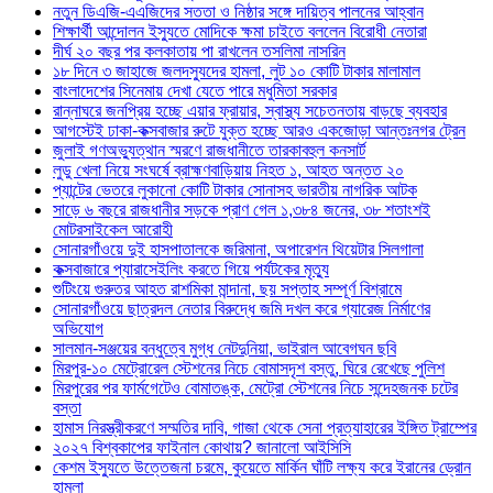
নতুন ডিএজি-এএজিদের সততা ও নিষ্ঠার সঙ্গে দায়িত্ব পালনের আহ্বান
শিক্ষার্থী আন্দোলন ইস্যুতে মোদিকে ক্ষমা চাইতে বললেন বিরোধী নেতারা
দীর্ঘ ২০ বছর পর কলকাতায় পা রাখলেন তসলিমা নাসরিন
১৮ দিনে ৩ জাহাজে জলদস্যুদের হামলা, লুট ১০ কোটি টাকার মালামাল
বাংলাদেশের সিনেমায় দেখা যেতে পারে মধুমিতা সরকার
রান্নাঘরে জনপ্রিয় হচ্ছে এয়ার ফ্রায়ার, স্বাস্থ্য সচেতনতায় বাড়ছে ব্যবহার
আগস্টেই ঢাকা-কক্সবাজার রুটে যুক্ত হচ্ছে আরও একজোড়া আন্তঃনগর ট্রেন
জুলাই গণঅভ্যুত্থান স্মরণে রাজধানীতে তারকাবহুল কনসার্ট
লুডু খেলা নিয়ে সংঘর্ষে ব্রাহ্মণবাড়িয়ায় নিহত ১, আহত অন্তত ২০
প্যান্টের ভেতরে লুকানো কোটি টাকার সোনাসহ ভারতীয় নাগরিক আটক
সাড়ে ৬ বছরে রাজধানীর সড়কে প্রাণ গেল ১,৩৮৪ জনের, ৩৮ শতাংশই
মোটরসাইকেল আরোহী
সোনারগাঁওয়ে দুই হাসপাতালকে জরিমানা, অপারেশন থিয়েটার সিলগালা
কক্সবাজারে প্যারাসেইলিং করতে গিয়ে পর্যটকের মৃত্যু
শুটিংয়ে গুরুতর আহত রাশমিকা মান্দানা, ছয় সপ্তাহ সম্পূর্ণ বিশ্রামে
সোনারগাঁওয়ে ছাত্রদল নেতার বিরুদ্ধে জমি দখল করে গ্যারেজ নির্মাণের
অভিযোগ
সালমান-সঞ্জয়ের বন্ধুত্বে মুগ্ধ নেটদুনিয়া, ভাইরাল আবেগঘন ছবি
মিরপুর-১০ মেট্রোরেল স্টেশনের নিচে বোমাসদৃশ বস্তু, ঘিরে রেখেছে পুলিশ
মিরপুরের পর ফার্মগেটেও বোমাতঙ্ক, মেট্রো স্টেশনের নিচে সন্দেহজনক চটের
বস্তা
হামাস নিরস্ত্রীকরণে সম্মতির দাবি, গাজা থেকে সেনা প্রত্যাহারের ইঙ্গিত ট্রাম্পের
২০২৭ বিশ্বকাপের ফাইনাল কোথায়? জানালো আইসিসি
কেশম ইস্যুতে উত্তেজনা চরমে, কুয়েতে মার্কিন ঘাঁটি লক্ষ্য করে ইরানের ড্রোন
হামলা