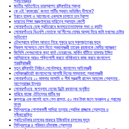
প্রধানমন্ত্রীর
জাতীয় স্মৃতিসৌধে ভারপ্রাপ্ত রাষ্ট্রপতির শ্রদ্ধা
কে এই ‘কাকরোচ’ জনতা পার্টির প্রধান অভিজিৎ দীপকে?
ইরানে হামলা ও আলোচনা একসঙ্গে চালাতে চান ট্রাম্প
ভারতের শিক্ষা মন্ত্রণালয়ের দায়িত্বে প্রলহাদ জোশী
সোনারগাঁওয়ে ডেঙ্গু প্রতিরোধে জনসচেতনতামূলক সভা ও র‍্যালি
সোনারগাঁওয়ে বিএনপি নেতাকে আ’লীগের দোষর আখ্যা দিয়ে জমি দখলের চেষ্টার
অভিযোগ
চৌদ্দগ্রামে ফুটবল আনতে গিয়ে পুকুরে ডুবে স্কুলছাত্রের মৃত্যু
ব্রিকস সম্মেলনে যোগ দিতে প্রধানমন্ত্রী তারেক রহমানকে মোদীর আমন্ত্রণ
জিসিসি দেশগুলোকে কড়া বার্তা তেহরানের, মার্কিন ঘাঁটিতে হামলার ইঙ্গিত
আসিয়ানকে আরও শক্তিশালী করতে ঘনিষ্ঠভাবে কাজ করবে বাংলাদেশ:
পররাষ্ট্রমন্ত্রী
নতুন রাষ্ট্রপতি নির্বাচন সেপ্টেম্বরে, জানালেন আইনমন্ত্রী
সেমিকন্ডাক্টরেই বাংলাদেশের আগামী দিনের সম্ভাবনা: প্রধানমন্ত্রী
সোনারগাঁওয়ে ১২ মামলার আসামি ও শীর্ষ সন্ত্রাসী রাসেল আহমেদ গ্রেপ্তার ,
আগ্নেয়াস্ত্র উদ্ধার
সোনারগাঁওয়ে জগন্নাথ দেবের উল্টো রথযাত্রা অনুষ্ঠিত
হারিয়ে যাচ্ছে ঐতিহ্যের মাটির ঘর
রুপগঞ্জে এক মাসেই ধসে গেল রাস্তা, ৫০ লাখ টাকা জলে অবরুদ্ধ ৫ গ্রামের
মানুষ
সিদ্ধিরগঞ্জে পোশাককর্মী সাদিয়া হত্যায় প্রেমিক রাজ্জাক গ্রেপ্তার ও
স্বীকারোক্তি
প্রাইভেটকার চালকের মারধরে ইজিবাইক চালকের মৃত্যু
সিদ্ধিরগঞ্জে ৪ পরিবহন চাঁদাবাজ গ্রেপ্তার