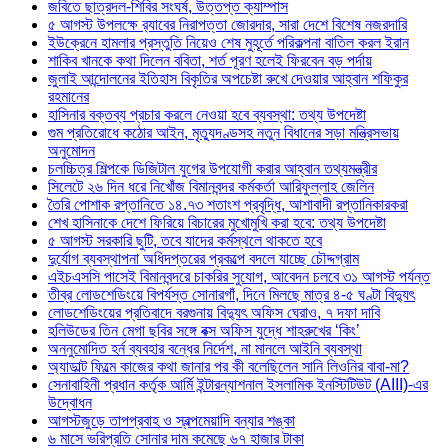
জবিতে ছাত্রদল-শিবির সংঘর্ষ, উত্তপ্ত ক্যাম্পাস
৫ আগস্ট উপলক্ষে র‌্যাবের নিরাপত্তা জোরদার, সারা দেশে বিশেষ নজরদারি
ইউক্রেনে হামলার প্রস্তুতি নিয়েও শেষ মুহূর্তে পরিকল্পনা বাতিল করল ইরান
শাকিব খানকে কথা দিলেন ববিতা, শর্ত পূরণ হলেই ফিরবেন বড় পর্দায়
জুলাই আন্দোলনের ইতিহাস বিকৃতির অপচেষ্টা রুখে দেওয়ার আহ্বান শফিকুর
রহমানের
হাসিনার বক্তব্য প্রচার করলে নেওয়া হবে ব্যবস্থা: তথ্য উপদেষ্টা
গুম প্রতিরোধে কঠোর আইন, মৃত্যুদণ্ডসহ নতুন বিধানের সড়া মন্ত্রিসভায়
অনুমোদন
চলচ্চিত্র শিল্পকে ডিজিটাল যুগের উপযোগী করার আহ্বান তথ্যমন্ত্রীর
সিলেটে ২৬ দিন ধরে নিখোঁজ বিমানবন্দর কর্মকর্তা আরিফুল্লাহ জেলিন
তৈরি পোশাক রপ্তানিতে ১৪.৭৩ শতাংশ প্রবৃদ্ধি, আশাবাদী রপ্তানিকারকরা
শেখ হাসিনাকে দেশে ফিরিয়ে বিচারের মুখোমুখি করা হবে: তথ্য উপদেষ্টা
৫ আগস্ট সরকারি ছুটি, তবে যাদের কর্মস্থলে থাকতে হবে
দুর্যোগ ব্যবস্থাপনা অধিদপ্তরের প্রকল্পে বদলে যাচ্ছে চৌদ্দগ্রাম
এইচএসসি পাসেই বিমানবন্দরে চাকরির সুযোগ, আবেদন চলবে ৩১ আগস্ট পর্যন্ত
তীব্র লোডশেডিংয়ে বিপর্যস্ত সোনারগাঁ, দিনে মিলছে মাত্র ৪-৫ ঘণ্টা বিদ্যুৎ
লোডশেডিংয়ের প্রতিবাদে বরগুনায় বিদ্যুৎ অফিস ঘেরাও, ৭ দফা দাবি
হলিউডের তিন মেগা ছবির সঙ্গে বক্স অফিস যুদ্ধে শাহরুখের ‘কিং’
অননুমোদিত হর্ন ব্যবহার বন্ধের নির্দেশ, না মানলে আইনি ব্যবস্থা
অ্যাডাল্ট ফিল্মে কাজের কথা জানার পর কী বলেছিলেন সানি লিওনির বাবা-মা?
সেনাবাহিনী প্রধান কর্তৃক আর্মি ইন্টারন্যাশনাল ইসলামিক ইনস্টিটিউট (AIII)-এর
উদ্বোধন
আগস্টজুড়ে তাপপ্রবাহ ও স্বল্পমেয়াদি বন্যার শঙ্কা
৬ মাসে ভরিপ্রতি সোনার দাম কমেছে ৬৭ হাজার টাকা