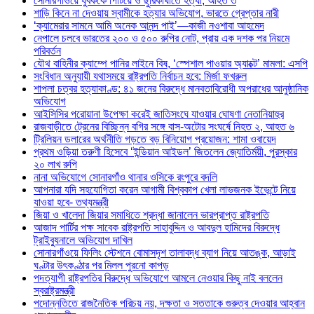
সোনারগাঁওয়ে যুবককে পিটিয়ে ও ছুরিকাঘাতে হত্যা, আহত ৩
শাড়ি কিনে না দেওয়ায় স্বামীকে হত্যার অভিযোগ, ভারতে গ্রেপ্তার নারী
‘ক্যামেরার সামনে আমি অনেক আনন্দ পাই’—কাজী নওশাবা আহমেদ
নেপালে চলবে ভারতের ২০০ ও ৫০০ রুপির নোট, প্রায় এক দশক পর নিয়মে
পরিবর্তন
যৌথ বাহিনীর ক্যাম্পে পানির লাইনে বিষ, ‘স্পেশাল পাওয়ার অ্যাক্টে’ মামলা: এসপি
সংবিধান অনুযায়ী যথাসময়ে রাষ্ট্রপতি নির্বাচন হবে: মির্জা ফখরুল
শাপলা চত্বর হত্যাকাণ্ড: ৪১ জনের বিরুদ্ধে মানবতাবিরোধী অপরাধের আনুষ্ঠানিক
অভিযোগ
আইসিসির পরোয়ানা উপেক্ষা করেই জাতিসংঘে যাওয়ার ঘোষণা নেতানিয়াহুর
রাজবাড়ীতে ট্রেনের বিচ্ছিন্ন বগির সঙ্গে বাস-অটোর সংঘর্ষে নিহত ২, আহত ৬
ট্রিলিয়ন ডলারের অর্থনীতি গড়তে বড় বিনিয়োগ প্রয়োজন: শামা ওবায়েদ
প্রথম ওড়িয়া তরুণী হিসেবে ‘ইন্ডিয়ান আইডল’ জিতলেন জ্যোতির্ময়ী, পুরস্কার
২০ লাখ রুপি
নানা অভিযোগে সোনারগাঁও থানার ওসিকে রংপুরে বদলি
আপনারা যদি সহযোগিতা করেন আগামী বিশ্বকাপ খেলা লাভজনক ইভেন্টে নিয়ে
যাওয়া হবে- তথ্যমন্ত্রী
জিয়া ও খালেদা জিয়ার সমাধিতে শ্রদ্ধা জানালেন ভারপ্রাপ্ত রাষ্ট্রপতি
আজাদ পার্টির পক্ষ সাবেক রাষ্ট্রপতি সাহাবুদ্দিন ও আবদুল হামিদের বিরুদ্ধে
ট্রাইব্যুনালে অভিযোগ দাখিল
সোনারগাঁওয়ে ফিলিং স্টেশনে বোমাসদৃশ তালাবদ্ধ ব্যাগ নিয়ে আতঙ্ক, আড়াই
ঘণ্টার উৎকণ্ঠার পর মিলল পুরনো কাপড়
পদত্যাগী রাষ্ট্রপতির বিরুদ্ধে অভিযোগে আমলে নেওয়ার কিছু নাই বললেন
স্বরাষ্ট্রমন্ত্রী
পদোন্নতিতে রাজনৈতিক পরিচয় নয়, দক্ষতা ও সততাকে গুরুত্ব দেওয়ার আহ্বান