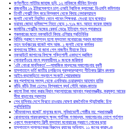
কর্ণফুলীতে লাইটার জাহাজ ডুবি, ১২ নাবিককে জীবিত উদ্ধার
রাজধানীর ১৯ ইন্টারসেকশনে চালু এআই ট্রাফিক ক্যামেরা: ডিএমপি কমিশনার
তিনটি পেনাল্টি মিস করে বিশ্বকাপ থেকে বিদায় নেদারল্যান্ডস
জুলাই থেকেই নিয়মিত বেতন পাবেন শিক্ষকরা, দেওয়া হবে বকেয়াও
ভয়াবহ জোড়া ভূমিকম্পে নিহত বেড়ে ১,৭১৯ জন, আহত কয়েক হাজার
জার্মানির পেনাল্টির অজেয় রেকর্ড ভেঙে ইতিহাস গড়ল প্যারাগুয়ে
পঞ্চমবারের মতো নকআউটে বিদায় এশিয়ার প্রতিনিধির
বিটিভি প্রাঙ্গণে সম্পন্ন হলো মুস্তাফা মনোয়ারের প্রথম জানাজা
নতুন অর্থবছরের বাজেট পাস আজ, ১ জুলাই থেকে কার্যকর
বাগদানের ইঙ্গিত, যা জানা গেল নাজনীন নীহাকে নিয়ে
নকআউটে জাপানের বিপক্ষে শক্তিশালী একাদশে ব্রাজিল
সোনারগাঁওয়ে মাংস ব্যবসায়ীসহ ৮ জনকে জরিমানা
‘এটা নোংরা মানসিকতা’—সামাজিক মাধ্যমের সমালোচনায় বুবলী
হাসপাতালে ভর্তি জাতীয় চলচ্চিত্র পুরস্কারপ্রাপ্ত গীতিকার মিল্টন খন্দকার
আইন-কড়াকড়িতে লভ্যাংশ সংকটে শেয়ারবাজার
কর প্রশাসনের সদস্য থেকে এনবিআর চেয়ারম্যান আহসান হাবিব
কাঁড়ি কাঁড়ি টাকা ঢেলেও বিশ্বকাপে ব্যর্থ সৌদি আরব-কাতার
কালো টাকা সাদা করার বিধান প্রত্যাহারের আহ্বান প্রধানমন্ত্রীর, করমুক্ত আয়ের
সীমা বাড়ানোর প্রস্তাব
শেখ হাসিনার দেশে ফিরতে চাওয়ার ঘোষণা রাজনৈতিক স্ট্যান্টবাজি: চিফ
প্রসিকিউটর
‘জীবনবান্ধব বাজেট’ মানুষের জন্য, সুবিধাভোগী গোষ্ঠীর নয়: প্রধানমন্ত্রী
রোনালদোর পারফরম্যান্সে ক্ষুব্ধ পর্তুগিজ গণমাধ্যম, সমালোচনার তোপে পর্তুগাল
একুশে পদকপ্রাপ্ত শিল্পী মুস্তাফা মনোয়ারের প্রয়াণে শোকের ছায়া
হাসপাতালে দালালচক্রের বিরুদ্ধে র‍্যাবের অভিযান, ১১ জনের কারাদণ্ড