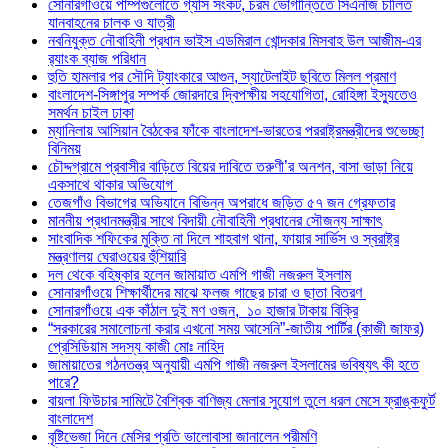
সোনারগাঁওয়ে পাম্পগুলোতে গ্যাস সংকট, চরম ভোগান্তিতে সিএনজি চালিত
যানবাহনের চালক ও যাত্রী
নবনিযুক্ত নৌবাহিনী প্রধান ভাইস এডমিরাল খোন্দকার মিসবাহ উল আজীম-এর
র‍্যাংক ব্যাজ পরিধান
হুতি হামলার পর সৌদি ট্যাংকারে আগুন, স্যাটেলাইট ছবিতে মিলল প্রমাণ
বাংলাদেশ-সিঙ্গাপুর সম্পর্ক জোরদারে দ্বিপক্ষীয় সহযোগিতা, রোহিঙ্গা ইস্যুতেও
সমর্থন চাইল ঢাকা
ম্যানিলায় আসিয়ান বৈঠকের ফাঁকে বাংলাদেশ-ভারতের পররাষ্ট্রমন্ত্রীদের শুভেচ্ছা
বিনিময়
চৌদ্দগ্রামে প্রবাসীর বাড়িতে বিয়ের দাবিতে তরুণী’র অনশন, বাসা ভাড়া নিয়ে
একসাথে থাকার অভিযোগ
তেজগাঁও বিভাগের অভিযানে বিভিন্ন অপরাধে জড়িত ৫৭ জন গ্রেফতার
মাননীয় প্রধানমন্ত্রীর সাথে বিদায়ী নৌবাহিনী প্রধানের সৌজন্য সাক্ষাৎ
সাংবাদিক শফিকের মুক্তি না দিলে শাহবাগ থানা, ফায়ার সার্ভিস ও স্বরাষ্ট্র
মন্ত্রণালয় ঘেরাওয়ের হুঁশিয়ারি
দল থেকে বহিষ্কার হলেন জামায়াত এমপি গাজী নজরুল ইসলাম
সোনারগাঁওয়ে শিক্ষার্থীদের মাঝে ফলজ গাছের চারা ও ছাতা বিতরণ ​
সোনারগাঁওয়ে এক কাঁঠাল দুই মণ ওজন, ১০ হাজার টাকায় বিক্রি
“সরকারের সমালোচনা করার এখনো সময় আসেনি”-জাতীয় পার্টির (কাজী জাফর)
প্রেসিডিয়াম সদস্য কাজী মোঃ নাহিদ
জামায়াতের গঠনতন্ত্র অনুযায়ী এমপি গাজী নজরুল ইসলামের ভবিষ্যৎ কী হতে
পারে?
বায়লা ফিউচার সামিটে বৈশ্বিক বাণিজ্য মেলার সুযোগ তুলে ধরল মেসে ফ্রাঙ্কফুর্ট
বাংলাদেশ
বৃষ্টিভেজা দিনে মেসির প্রতি ভালোবাসা জানালেন পরীমণি