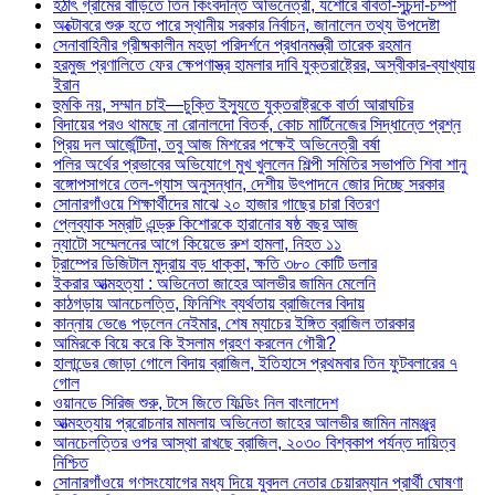
হঠাৎ গ্রামের বাড়িতে তিন কিংবদন্তি অভিনেত্রী, যশোরে ববিতা-সুচন্দা-চম্পা
অক্টোবরে শুরু হতে পারে স্থানীয় সরকার নির্বাচন, জানালেন তথ্য উপদেষ্টা
সেনাবাহিনীর গ্রীষ্মকালীন মহড়া পরিদর্শনে প্রধানমন্ত্রী তারেক রহমান
হরমুজ প্রণালিতে ফের ক্ষেপণাস্ত্র হামলার দাবি যুক্তরাষ্ট্রের, অস্বীকার-ব্যাখ্যায়
ইরান
হুমকি নয়, সম্মান চাই—চুক্তি ইস্যুতে যুক্তরাষ্ট্রকে বার্তা আরাঘচির
বিদায়ের পরও থামছে না রোনালদো বিতর্ক, কোচ মার্টিনেজের সিদ্ধান্তে প্রশ্ন
প্রিয় দল আর্জেন্টিনা, তবু আজ মিশরের পক্ষেই অভিনেত্রী বর্ষা
পলির অর্থের প্রভাবের অভিযোগে মুখ খুললেন শিল্পী সমিতির সভাপতি শিবা শানু
বঙ্গোপসাগরে তেল-গ্যাস অনুসন্ধান, দেশীয় উৎপাদনে জোর দিচ্ছে সরকার
সোনারগাঁওয়ে শিক্ষার্থীদের মাঝে ২০ হাজার গাছের চারা বিতরণ
প্লেব্যাক সম্রাট এন্ড্রু কিশোরকে হারানোর ষষ্ঠ বছর আজ
ন্যাটো সম্মেলনের আগে কিয়েভে রুশ হামলা, নিহত ১১
ট্রাম্পের ডিজিটাল মুদ্রায় বড় ধাক্কা, ক্ষতি ৩৮০ কোটি ডলার
ইকরার আত্মহত্যা : অভিনেতা জাহের আলভীর জামিন মেলেনি
কাঠগড়ায় আনচেলত্তি, ফিনিশিং ব্যর্থতায় ব্রাজিলের বিদায়
কান্নায় ভেঙে পড়লেন নেইমার, শেষ ম্যাচের ইঙ্গিত ব্রাজিল তারকার
আমিরকে বিয়ে করে কি ইসলাম গ্রহণ করলেন গৌরী?
হালান্ডের জোড়া গোলে বিদায় ব্রাজিল, ইতিহাসে প্রথমবার তিন ফুটবলারের ৭
গোল
ওয়ানডে সিরিজ শুরু, টসে জিতে ফিল্ডিং নিল বাংলাদেশ
আত্মহত্যায় প্ররোচনার মামলায় অভিনেতা জাহের আলভীর জামিন নামঞ্জুর
আনচেলত্তির ওপর আস্থা রাখছে ব্রাজিল, ২০৩০ বিশ্বকাপ পর্যন্ত দায়িত্ব
নিশ্চিত
সোনারগাঁওয়ে গণসংযোগের মধ্য দিয়ে যুবদল নেতার চেয়ারম্যান প্রার্থী ঘোষণা