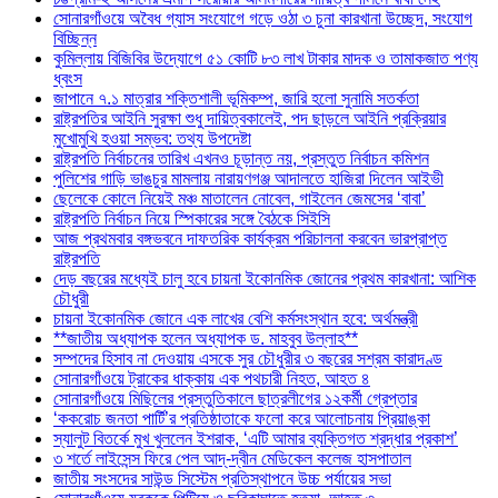
সোনারগাঁওয়ে অবৈধ গ্যাস সংযোগে গড়ে ওঠা ৩ চুনা কারখানা উচ্ছেদ, সংযোগ
বিচ্ছিন্ন
কুমিল্লায় বিজিবির উদ্যোগে ৫১ কোটি ৮৩ লাখ টাকার মাদক ও তামাকজাত পণ্য
ধ্বংস
জাপানে ৭.১ মাত্রার শক্তিশালী ভূমিকম্প, জারি হলো সুনামি সতর্কতা
রাষ্ট্রপতির আইনি সুরক্ষা শুধু দায়িত্বকালেই, পদ ছাড়লে আইনি প্রক্রিয়ার
মুখোমুখি হওয়া সম্ভব: তথ্য উপদেষ্টা
রাষ্ট্রপতি নির্বাচনের তারিখ এখনও চূড়ান্ত নয়, প্রস্তুত নির্বাচন কমিশন
পুলিশের গাড়ি ভাঙচুর মামলায় নারায়ণগঞ্জ আদালতে হাজিরা দিলেন আইভী
ছেলেকে কোলে নিয়েই মঞ্চ মাতালেন নোবেল, গাইলেন জেমসের ‘বাবা’
রাষ্ট্রপতি নির্বাচন নিয়ে স্পিকারের সঙ্গে বৈঠকে সিইসি
আজ প্রথমবার বঙ্গভবনে দাফতরিক কার্যক্রম পরিচালনা করবেন ভারপ্রাপ্ত
রাষ্ট্রপতি
দেড় বছরের মধ্যেই চালু হবে চায়না ইকোনমিক জোনের প্রথম কারখানা: আশিক
চৌধুরী
চায়না ইকোনমিক জোনে এক লাখের বেশি কর্মসংস্থান হবে: অর্থমন্ত্রী
**জাতীয় অধ্যাপক হলেন অধ্যাপক ড. মাহবুব উল্লাহ**
সম্পদের হিসাব না দেওয়ায় এসকে সুর চৌধুরীর ৩ বছরের সশ্রম কারাদণ্ড
সোনারগাঁওয়ে ট্রাকের ধাক্কায় এক পথচারী নিহত, আহত ৪
সোনারগাঁওয়ে মিছিলের প্রস্তুতিকালে ছাত্রলীগের ১২কর্মী গ্রেপ্তার
‘ককরোচ জনতা পার্টি’র প্রতিষ্ঠাতাকে ফলো করে আলোচনায় প্রিয়াঙ্কা
স্যালুট বিতর্কে মুখ খুললেন ইশরাক, ‘এটি আমার ব্যক্তিগত শ্রদ্ধার প্রকাশ’
৩ শর্তে লাইসেন্স ফিরে পেল আদ্-দ্বীন মেডিকেল কলেজ হাসপাতাল
জাতীয় সংসদের সাউন্ড সিস্টেম প্রতিস্থাপনে উচ্চ পর্যায়ের সভা