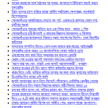
তারেক রহমানের সঙ্গে বৈঠকের পর সুখবর, বাংলাদেশে বিনিয়োগ যাচাই করবে
যুক্তরাষ্ট্র
ইরান যুদ্ধের চাপে ফুরিয়ে যাচ্ছে মার্কিন প্রতিরক্ষা ক্ষেপণাস্ত্র, সতর্কবার্তা
বিশ্লেষকদের
সোনারগাঁওয়ে আষাঢ়িয়াচর সেতুতে বড় গর্ত, ওয়াকওয়ে রাস্তার বেহাল দশা,
দুর্ঘটনার শঙ্কা
সোনারগাঁওয়ে পুকুরের পানিতে ডুবে এক শিশুর মৃত্যু , আহত ১ শিশু
সোনারগাঁওয়ে চুরি-ছিনতাই ও মাদকের বিরুদ্ধে মানববন্ধন ও বিক্ষোভ
সোনারগাঁওয়ের জলাবদ্ধতা নিরসনে দ্রুত পদক্ষেপের নির্দেশ– ঢাকা বিভাগীয়
কমিশনার
সন্তানকে সম্পত্তি দিলেও ভোগ-দখল থাকবে বাবা-মায়ের: আইনমন্ত্রী
যুক্তরাষ্ট্র থেকে আরও ২৩ বাংলাদেশিকে ফেরত পাঠানো হলো
এমবোলোর লাল কার্ড নিয়ে প্রথমবার মুখ খুললেন রেফারি
মেয়াদ শেষ হওয়ার আগেই ন্যাশনাল ব্যাংকের এমডির পদত্যাগ
‘আগে যারা ঘুষ খেত, তারাই এখন জুলাই আন্দোলনকারী’ : ফখরুল
অবসরে যাওয়ার দুই দিন আগে পুলিশ কর্মকর্তার মরদেহ উদ্ধার
খাবার দিতে দেরি, ভাবিকে কুপিয়ে হত্যার পর মাথা গাছে ঝুলানোর অভিযোগ
ডিএমপির তিন থানার ওসি বদলি
জুলাই পদযাত্রায় অংশ নিতে সিলেটে পৌঁছেছেন এনসিপির কেন্দ্রীয় নেতারা
সোনারগাঁওয়ে তিন গ্রামে শিয়ালের কামড়ে নারী,শিশুসহ আহত ১৫
দুদকের সচিব হলেন মো. সাইদুর রহমান খান, পিএসসিতে ফজলুর রহমান
তারেক রহমানকে স্বাগত জানাতে প্রস্তুত ভারত, জানালেন দীনেশ ত্রিবেদী
দিনে ১৮ ঘণ্টা কাজ করে দৃষ্টান্ত স্থাপন করেছেন প্রধানমন্ত্রী: মির্জা ফখরুল
ঢাকায় আসছেন মার্কিন বিশেষ দূত সার্জিও গোর, গুরুত্ব পাচ্ছে বাংলাদেশ–
যুক্তরাষ্ট্র সম্পর্ক