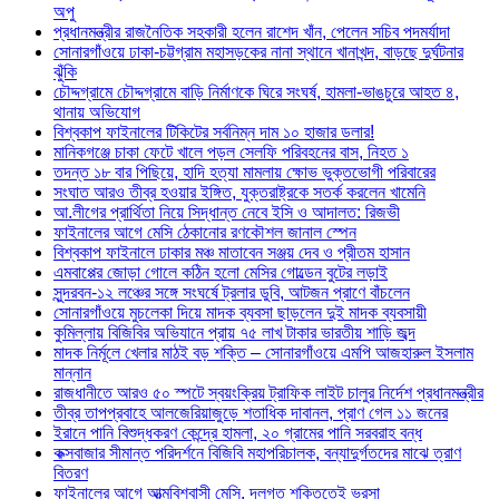
অপু
প্রধানমন্ত্রীর রাজনৈতিক সহকারী হলেন রাশেদ খাঁন, পেলেন সচিব পদমর্যাদা
সোনারগাঁওয়ে ঢাকা-চট্টগ্রাম মহাসড়কের নানা স্থানে খানাখন্দ, বাড়ছে দুর্ঘটনার
ঝুঁকি
চৌদ্দগ্রামে চৌদ্দগ্রামে বাড়ি নির্মাণকে ঘিরে সংঘর্ষ, হামলা-ভাঙচুরে আহত ৪,
থানায় অভিযোগ
বিশ্বকাপ ফাইনালের টিকিটের সর্বনিম্ন দাম ১০ হাজার ডলার!
মানিকগঞ্জে চাকা ফেটে খালে পড়ল সেলফি পরিবহনের বাস, নিহত ১
তদন্ত ১৮ বার পিছিয়ে, হাদি হত্যা মামলায় ক্ষোভ ভুক্তভোগী পরিবারের
সংঘাত আরও তীব্র হওয়ার ইঙ্গিত, যুক্তরাষ্ট্রকে সতর্ক করলেন খামেনি
আ.লীগের প্রার্থিতা নিয়ে সিদ্ধান্ত নেবে ইসি ও আদালত: রিজভী
ফাইনালের আগে মেসি ঠেকানোর রণকৌশল জানাল স্পেন
বিশ্বকাপ ফাইনালে ঢাকার মঞ্চ মাতাবেন সঞ্জয় দেব ও প্রীতম হাসান
এমবাপ্পের জোড়া গোলে কঠিন হলো মেসির গোল্ডেন বুটের লড়াই
সুন্দরবন-১২ লঞ্চের সঙ্গে সংঘর্ষে ট্রলার ডুবি, আটজন প্রাণে বাঁচলেন
সোনারগাঁওয়ে মুচলেকা দিয়ে মাদক ব্যবসা ছাড়লেন দুই মাদক ব্যবসায়ী
কুমিল্লায় বিজিবির অভিযানে প্রায় ৭৫ লাখ টাকার ভারতীয় শাড়ি জব্দ
মাদক নির্মূলে খেলার মাঠই বড় শক্তি – সোনারগাঁওয়ে এমপি আজহারুল ইসলাম
মান্নান
রাজধানীতে আরও ৫০ স্পটে স্বয়ংক্রিয় ট্রাফিক লাইট চালুর নির্দেশ প্রধানমন্ত্রীর
তীব্র তাপপ্রবাহে আলজেরিয়াজুড়ে শতাধিক দাবানল, প্রাণ গেল ১১ জনের
ইরানে পানি বিশুদ্ধকরণ কেন্দ্রে হামলা, ২০ গ্রামের পানি সরবরাহ বন্ধ
কক্সবাজার সীমান্ত পরিদর্শনে বিজিবি মহাপরিচালক, বন্যাদুর্গতদের মাঝে ত্রাণ
বিতরণ
ফাইনালের আগে আত্মবিশ্বাসী মেসি, দলগত শক্তিতেই ভরসা