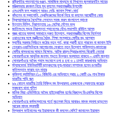
রাষ্ট্রপতির পদত্যাগের গুঞ্জন, সামাজিক মাধ্যমে যা লিখলেন জুলকারনাইন সায়ের
মন্ত্রিসভায় রদবদল নিয়ে মুখ খুললেন প্রধানমন্ত্রীর উপদেষ্টা
এসএসসি ফল প্রকাশে আরও দেরি, জানাল শিক্ষা বোর্ড
কাঁদলেন না স্কালোনি, ড্রেসিংরুমের বিতর্ক নিয়ে যা বললেন আর্জেন্টিনা কোচ
ফ্রিল্যান্সারদের বৈদেশিক লেনদেন সহজ করল বাংলাদেশ ব্যাংক
উত্তাল দিল্লি, নিরাপত্তায় ১৬ মেট্রো স্টেশন বন্ধ
জাতিসংঘে সড়ক নিরাপত্তা প্যানেলের যৌথ-সভাপতি রবিউল আলম
বস্ত্র খাতের সমস্যা সমাধানে দ্রুত উদ্যোগ, প্রধানমন্ত্রীর বিশেষ নির্দেশনা
ওয়াংচুকের সঙ্গে মন্ত্রীদের বৈঠক, শিক্ষা সংস্কারে মোদীর বড় আশ্বাস
স্থানীয় সরকার নির্বাচনে কঠোর নতুন শর্ত, কারা প্রার্থী হতে পারবেন না জানাল ইসি
তেহরান-ওয়াশিংটনকে আলোচনায় ফেরাতে নতুন উদ্যোগ পাকিস্তান-কাতারের
মোদীর বাসভবনের সামনে বিক্ষোভ, আটক রাহুল-প্রিয়াঙ্কাসহ বিরোধী নেতারা
সোনারগাঁওকে আধুনিক জনপদ গড়তে উন্নয়ন অব্যাহত থাকবে – এমপি মান্নান
সোনারগাঁওয়ে অবৈধ গ্যাস সংযোগে চলা ৪ চুনা ও ১ ঢালাই কারখানায় অভিযান
স্ট্যামফোর্ড ইউনিভার্সিটি ছাত্রদলের যুগ্ম-সাধারণ সম্পাদক হলেন গুণবতীর
কৃতিসন্তান ফারাহ তুন নাহার
কুমিল্লা ব্যাটালিয়ন (১০ বিজিবি) এর অভিযানে প্রায় ২ কোটি ৩৯ লাখ টাকার
ভারতীয় শাড়ি জব্দ
৯৯ বোতল ভারতীয় তৈরি নিষিদ্ধ মদ উদ্ধারসহ একজনকে গ্রেফতার করেছে
সবুজবাগ থানা পুলিশ
মানিক মিয়া এভিনিউয়ে অবৈধ হাইড্রোলিক হর্নের বিরুদ্ধে ডিএমপির বিশেষ
অভিযান
সোনারগাঁওয়ে কর্মসংস্থানের শর্তে মুচলেকা দিয়ে আবারও মাদক ব্যবসা ছাড়লেন
আরেক মাদক ব্যবসায়ী
বিশ্বকাপ ফাইনালের পর ইয়ামালকে কী বললেন মেসি? জানালেন ইয়ামাল