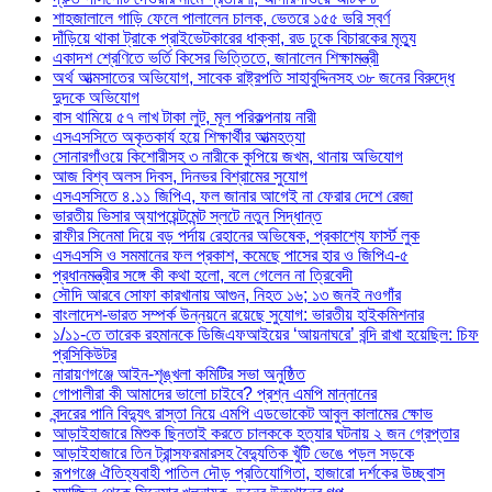
শাহজালালে গাড়ি ফেলে পালালেন চালক, ভেতরে ১৫৫ ভরি স্বর্ণ
দাঁড়িয়ে থাকা ট্রাকে প্রাইভেটকারের ধাক্কা, রড ঢুকে বিচারকের মৃত্যু
একাদশ শ্রেণিতে ভর্তি কিসের ভিত্তিতে, জানালেন শিক্ষামন্ত্রী
অর্থ আত্মসাতের অভিযোগ, সাবেক রাষ্ট্রপতি সাহাবুদ্দিনসহ ৩৮ জনের বিরুদ্ধে
দুদকে অভিযোগ
বাস থামিয়ে ৫৭ লাখ টাকা লুট, মূল পরিকল্পনায় নারী
এসএসসিতে অকৃতকার্য হয়ে শিক্ষার্থীর আত্মহত্যা
সোনারগাঁওয়ে কিশোরীসহ ৩ নারীকে কুপিয়ে জখম, থানায় অভিযোগ
আজ বিশ্ব অলস দিবস, দিনভর বিশ্রামের সুযোগ
এসএসসিতে ৪.১১ জিপিএ, ফল জানার আগেই না ফেরার দেশে রেজা
ভারতীয় ভিসার অ্যাপয়েন্টমেন্ট স্লটে নতুন সিদ্ধান্ত
রাফীর সিনেমা দিয়ে বড় পর্দায় রেহানের অভিষেক, প্রকাশ্যে ফার্স্ট লুক
এসএসসি ও সমমানের ফল প্রকাশ, কমেছে পাসের হার ও জিপিএ-৫
প্রধানমন্ত্রীর সঙ্গে কী কথা হলো, বলে গেলেন না ত্রিবেদী
সৌদি আরবে সোফা কারখানায় আগুন, নিহত ১৬; ১৩ জনই নওগাঁর
বাংলাদেশ-ভারত সম্পর্ক উন্নয়নে রয়েছে সুযোগ: ভারতীয় হাইকমিশনার
১/১১-তে তারেক রহমানকে ডিজিএফআইয়ের ‘আয়নাঘরে’ বন্দি রাখা হয়েছিল: চিফ
প্রসিকিউটর
নারায়ণগঞ্জে আইন-শৃঙ্খলা কমিটির সভা অনুষ্ঠিত
গোপালীরা কী আমাদের ভালো চাইবে? প্রশ্ন এমপি মান্নানের
বন্দরের পানি বিদ্যুৎ রাস্তা নিয়ে এমপি এডভোকেট আবুল কালামের ক্ষোভ
আড়াইহাজারে মিশুক ছিনতাই করতে চালককে হত্যার ঘটনায় ২ জন গ্রেপ্তার
আড়াইহাজারে তিন ট্রান্সফরমারসহ বৈদ্যুতিক খুঁটি ভেঙে পড়ল সড়কে
রূপগঞ্জে ঐতিহ্যবাহী পাতিল দৌড় প্রতিযোগিতা, হাজারো দর্শকের উচ্ছ্বাস