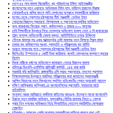
দেশে ৪৫ লাখ মামলা বিচারাধীন, বড় পরিবর্তনের ইঙ্গিত আইনমন্ত্রীর
বাংলাদেশের নতুন ওয়ানডে অধিনায়ক লিটন দাস, দায়িত্ব হারালেন মিরাজ
সোনারগাঁওয়ে খাসির মাংসে পানি মেশানোর অপরাধে ব্যবসায়ীকে জরিমানা
যশোর থেকে গ্রেপ্তার চট্টগ্রামের শীর্ষ ‘সন্ত্রাসী’ ডেভিড ইমন
সোহমের বিরুদ্ধে প্রতারণা, বিশ্বাসভঙ্গ ও প্রাণনাশের হুমকির অভিযোগ
বন্ধ কারখানায় ফিরেছে প্রাণ, কর্মসংস্থান ৩ হাজার ৫০০ মানুষের
ঢাবি শিক্ষার্থীকে উদ্ধারে গিয়ে হেনস্তার অভিযোগ ডাকসু নেতা এ বি জুবায়েরের
হঠাৎ অসুস্থ অভিনেত্রী মেঘলা মুক্তা, আইসিইউতে চলছে চিকিৎসা
যৌতুক মামলার পর এবার আত্মহত্যার চেষ্টা মামলায় নতুন বিপাকে প্রিন্স মামুন
ঢাকায় বড় ভূমিকম্পের শঙ্কা, প্রস্তুতি ও পরিকল্পনায় বড় ঘাটতি
ভারতে পালানোর পথে গ্রেপ্তার চট্টগ্রামের শীর্ষ সন্ত্রাসী ডেভিড ইমন
জিপিএইচ ইস্পাতকে ৫ কোটি টাকা জরিমানা, জুলাই যোদ্ধাদের কল্যাণে ব্যয়ের
নির্দেশ
বিধবা নারীকে ধর্ষণের অভিযোগে জামায়াত নেতার বিরুদ্ধে মামলা
হবিগঞ্জে বিএনপি-এনসিপির পাল্টাপাল্টি কর্মসূচি, ১৪৪ ধারা জারি
সরকারি নথি জালিয়াতি: রাঙ্গাবালীর এসি ল্যান্ড প্রত্যাহার, তদন্তে প্রশাসন
শিক্ষাব্যবস্থার উন্নয়নে সমন্বিত পরিকল্পনার কথা জানালেন প্রধানমন্ত্রী
আপিল বিভাগের নতুন সিদ্ধান্তে স্থগিত হাইকোর্টের শ্যোন অ্যারেস্ট আদেশ
দক্ষিণ আফ্রিকায় অগ্নিকাণ্ডে বাংলাদেশিদের প্রাণহানি, সহায়তায় মাঠে
হাইকমিশন
সংযুক্ত আরব আমিরাতে কর্মভিসা বাতিলের আতঙ্ক, উদ্বেগে লাখো বাংলাদেশি
ইরাকে নতুন সামরিক অভিযান, যুক্তরাষ্ট্র-সৌদির হামলায় নিহত ৮ যোদ্ধা
প্রায় তিন দশকের অভিজ্ঞতা নিয়ে সিআইডির নেতৃত্বে ব্যারিস্টার মোশাররফ
হোছাইন
চট্টগ্রাম-২ আসনের এমপি সরোয়ার আলমগীরের দায়িত্ব পালনে বাধা নেই