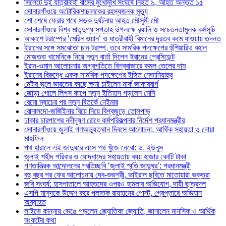
সিলেটে দুই যাত্রীবাহী বাসের মুখোমুখি সংঘর্ষে নিহত ৯, আহত অন্তত ১৫
সোনারগাঁওয়ে অটোরিকশাচালকের রহস্যজনক মৃত্যু
শো শেষে ফেরার পথে সড়ক দুর্ঘটনায় আহত মৌসুমী মৌ
সোনারগাঁওয়ে বিশ্ব মাতৃদুগ্ধ সপ্তাহ উপলক্ষে র‍্যালি ও সচেতনতামূলক কর্মসূচি
আকাশে ট্রাম্পের ‘মেরিন ওয়ান’ ও যাত্রীবাহী বিমানের দূরত্ব কমে যাওয়ায় তদন্ত
ইরানের সঙ্গে সমঝোতা চান ট্রাম্প, তবে সামরিক পদক্ষেপের হুঁশিয়ারিও বহাল
মোজতবা খামেনিকে নিয়ে নতুন বার্তা দিলেন ইরানের প্রেসিডেন্ট
ইরান-ওমান আলোচনার অগ্রগতিতে বিশ্ববাজারে কমল তেলের দাম
ইরানের বিরুদ্ধে একক সামরিক পদক্ষেপের ইঙ্গিত নেতানিয়াহুর
মেটার ভুলে ভারতের কাছে ক্ষমা চাইলেন মার্ক জাকারবার্গ
জোড়া গোলে লিগস কাপে নতুন ইতিহাস গড়লেন মেসি
রেমো ম্যাচের পর নতুন বিতর্কে নেইমার
রোনালদো-জর্জিইনার বিয়ে নিয়ে বিশ্বজুড়ে তোলপাড়
ঢাকার চারপাশের নদীদূষণ রোধে কর্মপরিকল্পনার নির্দেশ প্রধানমন্ত্রীর
সোনারগাঁওয়ে জুলাই গণঅভ্যুত্থান দিবসে আলোচনা, আর্থিক সহায়তা ও দোয়া
মাহফিল
পথ হারালে এই জাদুঘরে এসে পথ খুঁজে নেবো: ড. ইউনূস
জুলাই শহীদ পরিবার ও যোদ্ধাদের সহায়তায় ব্যয় হাজার কোটি টাকা
গণতান্ত্রিক আন্দোলনের প্রতিচ্ছবি ‘জুলাই স্মৃতি জাদুঘর’: প্রধানমন্ত্রী
বহু বছর পর ফের আলোচনায় দেব-শুভশ্রী, ভাইরাল ছবিতে মাতোয়ারা ভক্তরা
জবি সংঘর্ষ: হাসপাতালে আহতদের ওপরও হামলার অভিযোগ, দায়ী ছাত্রদল
এসপি মাসুদকে উদ্দেশ করে পলাতক রায়হানের পোস্ট, গ্রেপ্তারে অভিযান
অব্যাহত
লাইভে কান্নায় ভেঙে পড়লেন জ্যোতিকা জ্যোতি, জানালেন মানসিক ও আর্থিক
সংকটের কথা