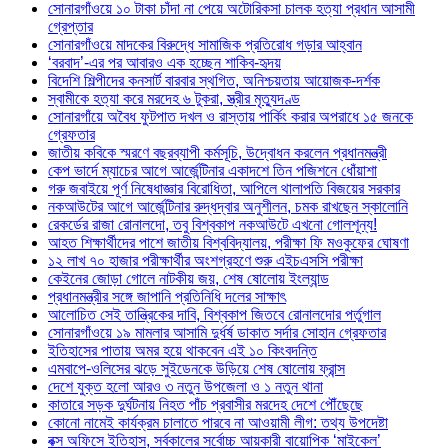
সোনারগাঁওয়ে ১০ টাকা চাঁদা না পেয়ে অটোরিকসা চালক হত্যা প্রধান আসামী
গ্রেপ্তার
সোনারগাঁওয়ে মাদকের বিরুদ্ধে সামাজিক প্রতিরোধ গড়ার আহ্বান
‘বরবাদ’-এর পর আবারও এক হচ্ছেন শাকিব-হৃদয়
বিদেশি শিল্পীদের কনসার্ট বারবার স্থগিত, অনিশ্চয়তায় আয়োজক-দর্শক
স্বামীকে হত্যা করে মরদেহ ৬ টুকরা, স্ত্রীর মৃত্যুদণ্ড
সোনারগাঁয়ে অবৈধ ফুটপাত দখল ও রাস্তায় পার্কিং করার অপরাধে ১৫ জনকে
গ্রেফতার
জাতীয় কবিকে স্মরণে বছরব্যাপী কর্মসূচি, উদ্বোধন করলেন প্রধানমন্ত্রী
কেপ ভার্দে ম্যাচের আগে আর্জেন্টিনার একাদশে তিন পজিশনে ধোঁয়াশা
গরু জবাইয়ে পূর্ণ নিষেধাজ্ঞার বিরোধিতা, আপিলে থালাপতি বিজয়ের সরকার
নকআউটের আগে আর্জেন্টিনার রুদ্ধদ্বার অনুশীলন, চমক রাখছেন স্কালোনি
রেকর্ডের রাজা রোনালদো, তবু বিশ্বকাপ নকআউটে এখনো গোলশূন্য!
আহত শিক্ষার্থীদের পাশে জাতীয় বিশ্ববিদ্যালয়, পরীক্ষা ফি মওকুফের ঘোষণা
১২ লাখ ৭০ হাজার পরীক্ষার্থীর অংশগ্রহণে শুরু এইচএসসি পরীক্ষা
কেইনের জোড়া গোলে নাটকীয় জয়, শেষ ষোলোয় ইংল্যান্ড
প্রধানমন্ত্রীর সঙ্গে জাপানি প্রতিনিধি দলের সাক্ষাৎ
আলোচিত সেই তান্ত্রিকের দাবি, বিশ্বকাপ জিতবে রোনালদোর পর্তুগাল
সোনারগাঁওয়ে ১৯ মামলার আসামি দুর্ধর্ষ ডাকাত সর্দার সোহান গ্রেফতার
ইতিহাসের পাতায় অমর হয়ে থাকবেন এই ১০ কিংবদন্তি
এমবাপে-ওলিসের ঝড়ে সুইডেনকে উড়িয়ে শেষ ষোলোয় ফ্রান্স
দেশে যুক্ত হলো আরও ৩ নতুন উপজেলা ও ১ নতুন থানা
কাতারে সড়ক দুর্ঘটনায় নিহত পাঁচ প্রবাসীর মরদেহ দেশে পৌঁছেছে
কোনো নামেই কার্যক্রম চালাতে পারবে না আওয়ামী লীগ: তথ্য উপদেষ্টা
বক্স অফিসে ইতিহাস, সর্বকালের সর্বোচ্চ আয়কারী বায়োপিক ‘মাইকেল’