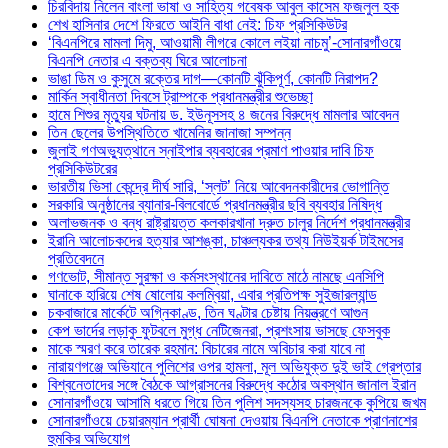
চিরবিদায় নিলেন বাংলা ভাষা ও সাহিত্য গবেষক আবুল কাসেম ফজলুল হক
শেখ হাসিনার দেশে ফিরতে আইনি বাধা নেই: চিফ প্রসিকিউটর
‘বিএনপিরে মামলা দিমু, আওয়ামী লীগরে কোলে লইয়া নাচমু’-সোনারগাঁওয়ে
বিএনপি নেতার এ বক্তব্য ঘিরে আলোচনা
ভাঙা ডিম ও কুসুমে রক্তের দাগ—কোনটি ঝুঁকিপূর্ণ, কোনটি নিরাপদ?
মার্কিন স্বাধীনতা দিবসে ট্রাম্পকে প্রধানমন্ত্রীর শুভেচ্ছা
হামে শিশুর মৃত্যুর ঘটনায় ড. ইউনূসসহ ৪ জনের বিরুদ্ধে মামলার আবেদন
তিন ছেলের উপস্থিতিতে খামেনির জানাজা সম্পন্ন
জুলাই গণঅভ্যুত্থানে স্নাইপার ব্যবহারের প্রমাণ পাওয়ার দাবি চিফ
প্রসিকিউটরের
ভারতীয় ভিসা কেন্দ্রে দীর্ঘ সারি, ‘স্লট’ নিয়ে আবেদনকারীদের ভোগান্তি
সরকারি অনুষ্ঠানের ব্যানার-বিলবোর্ডে প্রধানমন্ত্রীর ছবি ব্যবহার নিষিদ্ধ
অলাভজনক ও বন্ধ রাষ্ট্রায়ত্ত কলকারখানা দ্রুত চালুর নির্দেশ প্রধানমন্ত্রীর
ইরানি আলোচকদের হত্যার আশঙ্কা, চাঞ্চল্যকর তথ্য নিউইয়র্ক টাইমসের
প্রতিবেদনে
গণভোট, সীমান্ত সুরক্ষা ও কর্মসংস্থানের দাবিতে মাঠে নামছে এনসিপি
ঘানাকে হারিয়ে শেষ ষোলোয় কলম্বিয়া, এবার প্রতিপক্ষ সুইজারল্যান্ড
চকবাজারে মার্কেটে অগ্নিকাণ্ড, তিন ঘণ্টার চেষ্টায় নিয়ন্ত্রণে আগুন
কেপ ভার্দের লড়াকু ফুটবলে মুগ্ধ নেটিজেনরা, প্রশংসায় ভাসছে ফেসবুক
মাকে স্মরণ করে তারেক রহমান: বিচারের নামে অবিচার করা যাবে না
নারায়ণগঞ্জে অভিযানে পুলিশের ওপর হামলা, মূল অভিযুক্ত দুই ভাই গ্রেপ্তার
বিশ্বনেতাদের সঙ্গে বৈঠকে আগ্রাসনের বিরুদ্ধে কঠোর অবস্থান জানাল ইরান
সোনারগাঁওয়ে আসামি ধরতে গিয়ে তিন পুলিশ সদস্যসহ চারজনকে কুপিয়ে জখম
সোনারগাঁওয়ে চেয়ারম্যান প্রার্থী ঘোষনা দেওয়ায় বিএনপি নেতাকে প্রাণনাশের
হুমকির অভিযোগ