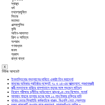
স্বাস্থ্য
ধর্ম
তথ্যপ্রযুক্তি
ফিচার
মতামত
এক্সক্লুসিভ
কৃষি
আইন-আদালত
শিল্প ও সাহিত্য
অপরাধ
গণমাধ্যম
জবস
প্রবাস
রান্না বান্না
X
নিউজ আপডেট
ইনফান্তিনোর পদত্যাগের দাবিতে একাট্টা তিন মহাদেশ!
মানুষের অধিকার প্রতিষ্ঠার লক্ষ্যেই ৭১ ও ২৪-এর আত্মত্যাগ: প্রধানমন্ত্রী
স্ত্রী-সন্তানকে হারিয়ে হাসপাতালে মৃত্যুর সঙ্গে লড়ছেন মাইদুল
নিয়োগ পরীক্ষায় দুর্নীতির অভিযোগে ঝাড়খণ্ডে ফের বিক্ষোভ, সংঘর্ষ
সালমান শাহকে হত্যায় ডনের সঙ্গে ১২ লাখ টাকায় চুক্তির দাবি
থানার ভেতর সিআইডি কর্মকর্তাকে থাপ্পড়, বিএনপি নেতা গ্রেপ্তার
দ্রুত পাসপোর্ট দেওয়ার নামে প্রতারণা, আগারগাঁওয়ে আটক ৮