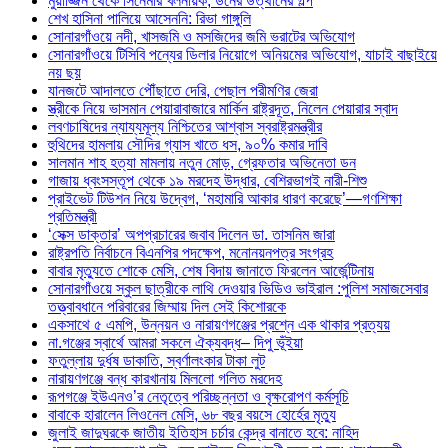
মুয়াজ্জিন থেকে সিনেমার খলনায়ক, ডনের উত্থানের গল্প
শেখ হাসিনা পালিয়ে আসেননি: রিভা গাঙ্গুলি
সোনারগাঁওয়ে নদী, খাসজমি ও মসজিদের জমি ভরাটের অভিযোগ
সোনারগাঁওয়ে টিসিবি পন্যের ডিলার নিয়োগে অনিয়মের অভিযোগ, যাচাই বাছাইয়ে
নয় ছয়
যানজটে আদালতে পৌঁছাতে দেরি, পেছাল পরীমণির জেরা
স্ত্রীকে নিয়ে ভাসমান পেয়ারাবাজারে মার্কিন রাষ্ট্রদূত, নিলেন পেয়ারার স্বাদ
লবণচাষিদের ন্যায্যমূল্য নিশ্চিতের আশ্বাস স্বরাষ্ট্রমন্ত্রীর
হুথিদের হামলায় সৌদির গ্যাস খাতে ধস, ৯০% কমার দাবি
সালমান শাহ হত্যা মামলায় নতুন মোড়, গ্রেফতার অভিনেতা ডন
গাজায় ধ্বংসস্তূপ থেকে ১৯ মরদেহ উদ্ধার, বেশিরভাগই নারী-শিশু
প্রাইভেট টিউশন নিয়ে উদ্বেগ, ‘মহামারি আকার ধারণ করেছে’—গণশিক্ষা
প্রতিমন্ত্রী
‘সেক্স ডাক্তার’ অপপ্রচারের জবাব দিলেন ডা. তাসনিম জারা
রাষ্ট্রপতি নির্বাচনে বিএনপির পদক্ষেপ, মনোনয়নপত্র সংগ্রহ
বাবার মৃত্যুতে শোকে মেসি, শেষ বিদায় জানাতে ফিরলেন আর্জেন্টিনায়
সোনারগাঁওয়ে স্কুল ছাত্রীকে লাথি দেওয়ার ভিডিও ভাইরাল :পুলিশ সমাজসেবার
তত্ত্বাবধানে পরিবারের জিম্মায় দিল সেই কিশোরকে
একসাথে ৫ এমপি, উন্নয়ন ও নারায়ণগঞ্জের প্রশ্নে এক থাকার প্রত্যয়
না.গঞ্জের স্বার্থে আমরা সকলে ঐক্যবদ্ধ– দিপু ভূঁইয়া
ফতুল্লায় দুর্ধষ ডাকাতি, স্বর্ণালংকার টাকা লুট
নারায়ণগঞ্জে বন্ধ কারখানায় মিললো গলিত মরদেহ
রূপগঞ্জে ইউএনও’র নেতৃত্বে পরিচ্ছন্নতা ও বৃক্ষরোপণ কর্মসূচি
বাবাকে হারালেন লিওনেল মেসি, ৬৮ বছর বয়সে হোর্হের মৃত্যু
জুলাই জাদুঘরকে জাতীয় ইতিহাস চর্চার কেন্দ্র বানাতে হবে: নাহিদ