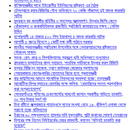
মানববন্ধন ও র‌্যালী
বাণিজ্যমন্ত্রীর সাথে ইউরোপীয় ইউনিয়নের রাষ্ট্রদূত এর বৈঠক
চৌদ্দগ্রামে র‌্যাব-বিজিবির যৌথ অভিযানে ৭০ কেজি গাঁজাসহ দুই মাদক কারবারি
আটক
সুন্দরবনে বড় জাহাঙ্গীর বাহিনীর ৩ সদস্যের আত্মসমর্পণ, উদ্ধার জিম্মি জেলে
ধোঁকামুক্ত ও জবাবদিহিমূলক রাজনীতি প্রতিষ্ঠাই জামায়াতের লক্ষ্য : সেলিম
উদ্দিন
যশোরগামী ১৪ হাজার ৫০০ পিস ইয়াবাসহ ৪ মাদক কারবারি আটক
আগামী ৫ বছরে বিদেশে ১ কোটি দক্ষ কর্মী পাঠাবে সরকার
মাননীয় প্রধানমন্ত্রীর প্রতিরক্ষা উপদেষ্টার সঙ্গে নেদারল্যান্ডসের রাষ্ট্রদূতের
সৌজন্য সাক্ষাৎ
সড়ক, রেল, বন্দর ও বিশ্ববিদ্যালয় প্রকল্পে ভূমি অধিগ্রহণ অনুমোদন
বান্দরবানে বন্যার্তদের খাদ্য সহায়তা, শতাধিক পর্যটককে উদ্ধার করল বিজিবি
বন্যায় বিচ্ছিন্ন সাজেক, ত্রাণ কার্যক্রম জোরদার প্রশাসনের
শেয়ারবাজার কেলেঙ্কারির হোতাদের বিচার হবে: প্রধানমন্ত্রী
বার কাউন্সিলের আদলে সাংবাদিক নিবন্ধনের ব্যবস্থা হচ্ছে: তথ্যমন্ত্রী
আর্জেন্টিনা-মিশর ম্যাচের রেফারির পক্ষে কলিনা, ‘রেফারিদের সততা প্রশ্নবিদ্ধ
করা অগ্রহণযোগ্য’
সোনারগাঁওয়ে পুলিশের চেকপোস্টের সামনেই জাপান প্রবাসীর গাড়িতে ডাকাতি,
৩০ লাখ টাকার স্বর্ণ লুট
টানা বৃষ্টিতে কক্সবাজারে পাহাড়ধসে মৃতের সংখ্যা বেড়ে ১৯, ঝুঁকিপূর্ণ এলাকা থেকে
সরানো হচ্ছে বাসিন্দাদের
ইরানের ৯০ লক্ষ্যবস্তুতে হামলার দাবি যুক্তরাষ্ট্র, পাল্টা জবাবের ঘোষণা তেহরানের
মিশরের পক্ষ নিলেন নিউইয়র্কের মেয়র মামদানী, বললেন ‘সত্যিই ডাকাতি করা
হয়েছে!’