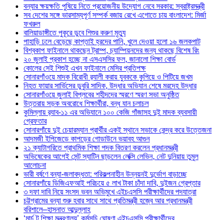
বন্যার ক্ষয়ক্ষতি পুষিয়ে নিতে প্রয়োজনীয় উদ্যোগ নেবে সরকার: স্বরাষ্ট্রমন্ত্রী
সব দেশের সঙ্গে ভারসাম্যপূর্ণ সম্পর্ক বজায় রেখে এগোতে চায় বাংলাদেশ: মির্জা
ফখরুল
বালিয়াডাঙ্গীতে পুকূরে ডুবে শিশুর করুণ মৃত্যু
পাহাড়ি ঢলে বেড়েছে কাপ্তাই হ্রদের পানি, খুলে দেওয়া হলো ১৬ জলকপাট
বিশ্বকাপ ফাইনালে থাকছেন ট্রাম্প, চ্যাম্পিয়নদের জন্য থাকছে বিশেষ রিং
২০ জুলাই প্রকাশ হচ্ছে না এসএসসির ফল, জানালো শিক্ষা বোর্ড
কোলের সেই শিশুই এখন ফাইনালে মেসির প্রতিপক্ষ
সোনারগাঁওয়ে মাদক বিরোধী র‌্যালী করায় যুবককে কুপিয়ে ও পিটিয়ে জখম
নিহত ফায়ার সার্ভিসের ডুবুরি সাদিক, উদ্ধার অভিযান শেষে মরদেহ উদ্ধার
সোনারগাঁওয়ে জুলাই বিপ্লবের শহীদদের স্মরণে স্মরণ সভা অনুষ্ঠিত
উত্তরায় সড়ক অবরোধে শিক্ষার্থীরা, বন্ধ যান চলাচল
কুমিল্লায় র‍্যাব-১১ এর অভিযানে ১০০ কেজি গাঁজাসহ দুই মাদক ব্যবসায়ী
গ্রেফতার
সোনারগাঁয়ে দুই চেয়ারম্যান প্রার্থীর একই স্থানে সভাকে কেন্দ্র করে উত্তেজনা
আদমজী ইপিজেডে কাপড়ের গোডাউনে ভয়াবহ আগুন
২১ ক্যাটাগরিতে প্রাথমিক শিক্ষা পদক বিতরণ করলেন প্রধানমন্ত্রী
অভিষেকের আগেই সেন্ট স্যাটিন ছাড়লেন লেক্সি লেভিন, নেট দুনিয়ায় তুমুল
আলোচনা
ভারী বর্ষণে বন্যা-জলাবদ্ধতা: পরিকল্পনাহীন উন্নয়নই দুর্ভোগ বাড়াচ্ছে
সোনারগাঁয়ে ডিজিএফআই পরিচয়ে ৫ লাখ টাকা চাঁদা দাবি, দুইজন গ্রেপ্তার
৩ দফা দাবি নিয়ে সংসদ ভবন অভিমুখে এইচএসসি পরীক্ষার্থীদের পদযাত্রা
চট্টগ্রামের বন্যা শুরু হবার সাথে সাথে প্রতিমন্ত্রী হজ্বে আর প্রধানমন্ত্রী
বরিশালে–হাসনাত আব্দুল্লাহ
‘মার্চ টু শিক্ষা মন্ত্রণালয়’ কর্মসূচি ঘোষণা এইচএসসি পরীক্ষার্থীদের