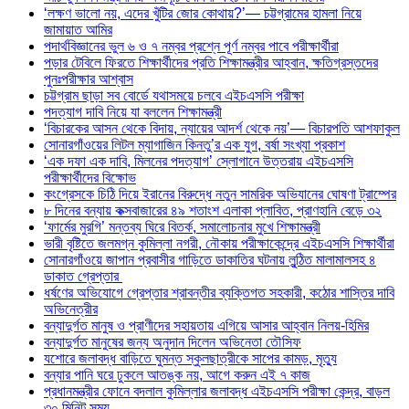
‘লক্ষণ ভালো নয়, এদের খুঁটির জোর কোথায়?’— চট্টগ্রামের হামলা নিয়ে
জামায়াত আমির
পদার্থবিজ্ঞানের ভুল ৬ ও ৭ নম্বর প্রশ্নে পূর্ণ নম্বর পাবে পরীক্ষার্থীরা
পড়ার টেবিলে ফিরতে শিক্ষার্থীদের প্রতি শিক্ষামন্ত্রীর আহ্বান, ক্ষতিগ্রস্তদের
পুনঃপরীক্ষার আশ্বাস
চট্টগ্রাম ছাড়া সব বোর্ডে যথাসময়ে চলবে এইচএসসি পরীক্ষা
পদত্যাগ দাবি নিয়ে যা বললেন শিক্ষামন্ত্রী
‘বিচারকের আসন থেকে বিদায়, ন্যায়ের আদর্শ থেকে নয়’— বিচারপতি আশফাকুল
সোনারগাঁওয়ের লিটল ম্যাগাজিন কিনতু’র এক যুগ, বর্ষা সংখ্যা প্রকাশ
‘এক দফা এক দাবি, মিলনের পদত্যাগ’ স্লোগানে উত্তরায় এইচএসসি
পরীক্ষার্থীদের বিক্ষোভ
কংগ্রেসকে চিঠি দিয়ে ইরানের বিরুদ্ধে নতুন সামরিক অভিযানের ঘোষণা ট্রাম্পের
৮ দিনের বন্যায় কক্সবাজারের ৪৯ শতাংশ এলাকা প্লাবিত, প্রাণহানি বেড়ে ৩২
‘ফার্মের মুরগি’ মন্তব্য ঘিরে বিতর্ক, সমালোচনার মুখে শিক্ষামন্ত্রী
ভারী বৃষ্টিতে জলমগ্ন কুমিল্লা নগরী, নৌকায় পরীক্ষাকেন্দ্রে এইচএসসি শিক্ষার্থীরা
সোনারগাঁওয়ে জাপান প্রবাসীর গাড়িতে ডাকাতির ঘটনায় লুন্ঠিত মালামালসহ ৪
ডাকাত গ্রেপ্তার
ধর্ষণের অভিযোগে গ্রেপ্তার শ্রাবন্তীর ব্যক্তিগত সহকারী, কঠোর শাস্তির দাবি
অভিনেত্রীর
বন্যাদুর্গত মানুষ ও প্রাণীদের সহায়তায় এগিয়ে আসার আহ্বান নিলয়-হিমির
বন্যাদুর্গত মানুষের জন্য অনুদান দিলেন অভিনেতা তৌসিফ
যশোরে জলাবদ্ধ বাড়িতে ঘুমন্ত স্কুলছাত্রীকে সাপের কামড়, মৃত্যু
বন্যার পানি ঘরে ঢুকলে আতঙ্ক নয়, আগে করুন এই ৭ কাজ
প্রধানমন্ত্রীর ফোনে বদলাল কুমিল্লার জলাবদ্ধ এইচএসসি পরীক্ষা কেন্দ্র, বাড়ল
৩০ মিনিট সময়