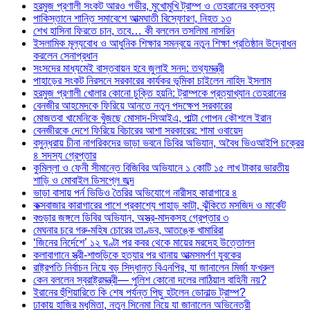
হরমুজ প্রণালী সংকট আরও গভীর, মুখোমুখি ট্রাম্প ও তেহরানের বক্তব্য
পাকিস্তানে শান্তি সমাবেশে আত্মঘাতী বিস্ফোরণ, নিহত ১৩
শেখ হাসিনা ফিরতে চান, তবে… কী বললেন তসলিমা নাসরিন
ইসলামিক মূল্যবোধ ও আধুনিক শিক্ষার সমন্বয়ে নতুন শিক্ষা প্রতিষ্ঠান উদ্বোধন
করলেন সেনাপ্রধান
সংসদের মাধ্যমেই বাস্তবায়ন হবে জুলাই সনদ: তথ্যমন্ত্রী
পাহাড়ের সংকট নিরসনে সরকারের কার্যকর ভূমিকা চাইলেন নাহিদ ইসলাম
হরমুজ প্রণালী খোলার কোনো চুক্তি হয়নি: ট্রাম্পকে প্রত্যাখ্যান তেহরানের
বেনজীর আহমেদকে ফিরিয়ে আনতে নতুন পদক্ষেপ সরকারের
মোজতবা খামেনিকে খুঁজছে মোসাদ-সিআইএ, পাল্টা গোপন কৌশলে ইরান
বেনজীরকে দেশে ফিরিয়ে বিচারের আশা সরকারের: শামা ওবায়েদ
বসুন্ধরায় চীনা নাগরিকদের ভাড়া ভবনে ডিবির অভিযান, অবৈধ ভিওআইপি চক্রের
৪ সদস্য গ্রেপ্তার
কুমিল্লা ও ফেনী সীমান্তে বিজিবির অভিযানে ১ কোটি ১৫ লাখ টাকার ভারতীয়
শাড়ি ও মোবাইল ডিসপ্লে জব্দ
ভাড়া বাসায় পর্ন ভিডিও তৈরির অভিযোগে নারীসহ কারাগারে ৪
কক্সবাজার কারাগারের পাশে প্রকাশ্যে পাহাড় কাটা, ঝুঁকিতে মসজিদ ও মার্কেট
বগুড়ার জঙ্গলে ডিবির অভিযান, অস্ত্র-মাদকসহ গ্রেপ্তার ৩
মেঘনার চরে গরু-মহিষ চোরের তাণ্ডব, আতঙ্কে খামারিরা
‘জিনের নির্দেশে’ ১২ ঘণ্টা পর কবর থেকে মায়ের মরদেহ উত্তোলন
কলাবাগানে স্ত্রী-শাশুড়িকে হত্যার পর থানায় আত্মসমর্পণ যুবকের
রাষ্ট্রপতি নির্বাচন নিয়ে বড় সিদ্ধান্ত বিএনপির, যা জানালেন মির্জা ফখরুল
কেন বললেন স্বরাষ্ট্রমন্ত্রী— পুলিশ কোনো দলের লাঠিয়াল বাহিনী নয়?
ইরানের হুঁশিয়ারিতে কি শেষ পর্যন্ত পিছু হটলেন ডোনাল্ড ট্রাম্প?
ঢাকায় হাজির মধুমিতা, নতুন সিনেমা নিয়ে যা জানালেন অভিনেত্রী