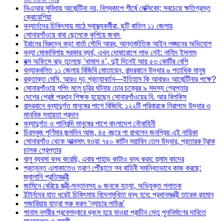
ভিএআর সুবিধায় আর্জেন্টিনা নয়, বিশ্বকাপে শীর্ষে মেক্সিকো; সবচেয়ে ক্ষতিগ্রস্ত
ক্রোয়েশিয়া
বন্যার্তদের চিকিৎসায় মাঠে স্বাস্থ্যকর্মীরা, ছুটি বাতিল ১১ জেলায়
সোনারগাঁওয়ে বাবা ছেলেকে কুপিয়ে জখম
ইরানের বিরুদ্ধে কড়া বার্তা সৌদি আরব, আন্তর্জাতিক আইন লঙ্ঘনের অভিযোগ
বন্যা মোকাবিলায় সরকার ব্যর্থ, এখন দোষারোপে লাভ নেই: নাহিদ ইসলাম
বক্স অফিসে ঝড় তুলেছে ‘ধামাল ৪’, দুই দিনেই আয় ৫৩ কোটির বেশি
বন্যাকবলিত ১১ জেলায় বিজিবি মোতায়েন, বান্দরবানে উদ্ধার ৬ শতাধিক মানুষ
রক্তাক্ত মেসি, আরও দৃঢ় প্রত্যাবর্তন—ইতিহাস কি আবারও আর্জেন্টিনার পক্ষে?
সোনারগাঁওয়ে শপিং মলে চুরির ঘটনায় চোর চক্রের ৯ সদস্য গ্রেপ্তার
দেশের শ্রেষ্ঠ প্রধান শিক্ষক হয়েছেন সোনারগাঁওয়ের বি. আর বিলকিস
বান্দরবানে বন্যাদুর্গত মানুষের পাশে বিজিবি: ১২২টি পরিবারকে নিরাপদে উদ্ধার ও
মানবিক সহায়তা প্রদান
বন্যাদুর্গত ও পানিবন্দি মানুষের পাশে বাংলাদেশ নৌবাহিনী
চিরসবুজ পূর্ণিমার জন্মদিন আজ, ৪৫ বছরে পা রাখলেন জনপ্রিয় এই নায়িকা
সোনারগাঁও থেকে আত্মসাৎ হওয়া ৭৫০ কার্টন সয়াবিন তেল উদ্ধার, প্রতারক ট্রাক
চালক গ্রেপ্তার
বালু ব্যবসা বন্ধ করেছি, এবার পাহাড় কাটাও বন্ধ করব: হুমাম কাদের
প্রত্যন্ত এলাকাতেও ত্রাণ পৌঁছাতে সব বাহিনী সমন্বিতভাবে কাজ করছে:
জ্বালানি প্রতিমন্ত্রী
জামিনে বেরিয়ে স্ত্রী-সন্তানসহ ৬ জনকে হত্যা, অভিযুক্ত পলাতক
ইন্টার্নদের হাত ধরেই চিকিৎসায় বিদেশমুখিতা বন্ধ হবে: প্রধানমন্ত্রী তারেক রহমান
গজারিয়ায় যাত্রা শুরু করল ‘ন্যাচার লাউঞ্জ’
পানাম নগরীর প্রবেশদ্বারে ধ্বংস হয়ে যাওয়া প্রাচীন সেতু পুননির্মাণের দাবিতে