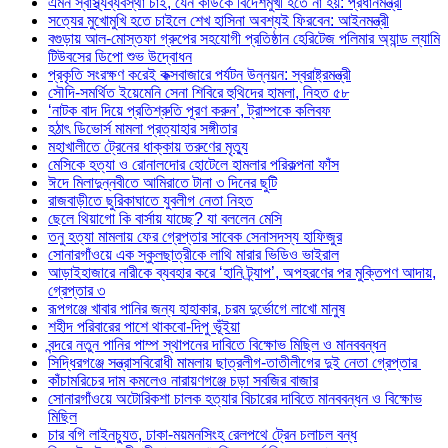
এমন স্বাস্থ্যব্যবস্থা চাই, যেন কাউকে বিদেশমুখী হতে না হয়: প্রধানমন্ত্রী
সত্যের মুখোমুখি হতে চাইলে শেখ হাসিনা অবশ্যই ফিরবেন: আইনমন্ত্রী
বগুড়ায় আল-মোস্তফা গ্রুপের সহযোগী প্রতিষ্ঠান হেরিটেজ পলিমার অ্যান্ড ল্যামি
টিউবসের ডিপো শুভ উদ্বোধন
প্রকৃতি সংরক্ষণ করেই কক্সবাজারে পর্যটন উন্নয়ন: স্বরাষ্ট্রমন্ত্রী
সৌদি-সমর্থিত ইয়েমেনি সেনা শিবিরে হুথিদের হামলা, নিহত ৫৮
‘নাটক বাদ দিয়ে প্রতিশ্রুতি পূরণ করুন’, ট্রাম্পকে কলিবফ
হঠাৎ ডিভোর্স মামলা প্রত্যাহার সঙ্গীতার
মহাখালীতে ট্রেনের ধাক্কায় তরুণের মৃত্যু
মেসিকে হত্যা ও রোনালদোর হোটেলে হামলার পরিকল্পনা ফাঁস
ঈদে মিলাদুন্নবীতে আমিরাতে টানা ৩ দিনের ছুটি
রাজবাড়ীতে ছুরিকাঘাতে যুবলীগ নেতা নিহত
ছেলে থিয়াগো কি বার্সায় যাচ্ছে? যা বললেন মেসি
তনু হত্যা মামলায় ফের গ্রেপ্তার সাবেক সেনাসদস্য হাফিজুর
সোনারগাঁওয়ে এক স্কুলছাত্রীকে লাথি মারার ভিডিও ভাইরাল
আড়াইহাজারে নারীকে ব্যবহার করে ‘হানি ট্র্যাপ’, অপহরণের পর মুক্তিপণ আদায়,
গ্রেপ্তার ৩
রূপগঞ্জে খাবার পানির জন্য হাহাকার, চরম দুর্ভোগে লাখো মানুষ
শহীদ পরিবারের পাশে থাকবো-দিপু ভূঁইয়া
বন্দরে নতুন পানির পাম্প স্থাপনের দাবিতে বিক্ষোভ মিছিল ও মানববন্ধন
সিদ্ধিরগঞ্জে সন্ত্রাসবিরোধী মামলায় ছাত্রলীগ-তাতীলীগের দুই নেতা গ্রেপ্তার ‎
কাঁচামরিচের দাম কমলেও নারায়ণগঞ্জে চড়া সবজির বাজার
সোনারগাঁওয়ে অটোরিকশা চালক হত্যার বিচারের দাবিতে মানববন্ধন ও বিক্ষোভ
মিছিল
চার বগি লাইনচ্যুত, ঢাকা-ময়মনসিংহ রেলপথে ট্রেন চলাচল বন্ধ