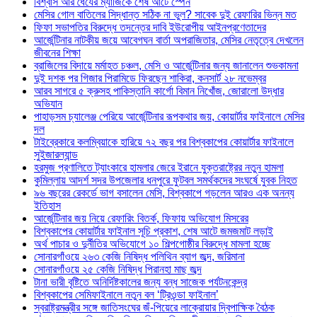
বিশ্বাস আর ধৈর্যের ম্যাজিকে শেষ আটে স্পেন
মেসির গোল বাতিলের সিদ্ধান্ত সঠিক না ভুল? সাবেক দুই রেফারির ভিন্ন মত
ফিফা সভাপতির বিরুদ্ধে তদন্তের দাবি ইউরোপীয় আইনপ্রণেতাদের
আর্জেন্টিনার নাটকীয় জয়ে আবেগঘন বার্তা অপরাজিতার, মেসির নেতৃত্বে দেখলেন
জীবনের শিক্ষা
ব্রাজিলের বিদায়ে মর্মাহত চঞ্চল, মেসি ও আর্জেন্টিনার জন্য জানালেন শুভকামনা
দুই দশক পর গিজার পিরামিডে ফিরছেন শাকিরা, কনসার্ট ২৮ নভেম্বর
আরব সাগরে ৫ ক্রুসহ পাকিস্তানি কার্গো বিমান নিখোঁজ, জোরালো উদ্ধার
অভিযান
পাহাড়সম চ্যালেঞ্জ পেরিয়ে আর্জেন্টিনার রূপকথার জয়, কোয়ার্টার ফাইনালে মেসির
দল
টাইব্রেকারে কলম্বিয়াকে হারিয়ে ৭২ বছর পর বিশ্বকাপের কোয়ার্টার ফাইনালে
সুইজারল্যান্ড
হরমুজ প্রণালিতে ট্যাংকারে হামলার জেরে ইরানে যুক্তরাষ্ট্রের নতুন হামলা
কুমিল্লায় আদর্শ সদর উপজেলার ধনপুরে ফুটবল সমর্থকদের সংঘর্ষে যুবক নিহত
৯৬ বছরের রেকর্ডে ভাগ বসালেন মেসি, বিশ্বকাপে গড়লেন আরও এক অনন্য
ইতিহাস
আর্জেন্টিনার জয় নিয়ে রেফারিং বিতর্ক, ফিফায় অভিযোগ মিসরের
বিশ্বকাপের কোয়ার্টার ফাইনাল সূচি প্রকাশ, শেষ আটে জমজমাট লড়াই
অর্থ পাচার ও দুর্নীতির অভিযোগে ১০ শিল্পগোষ্ঠীর বিরুদ্ধে মামলা হচ্ছে
সোনারগাঁওয়ে ২৬৩ কেজি নিষিদ্ধ পলিথিন ব্যাগ জব্দ, জরিমানা
সোনারগাঁওয়ে ২৫ কেজি নিষিদ্ধ পিরানহা মাছ জব্দ
টানা ভারী বৃষ্টিতে অনির্দিষ্টকালের জন্য বন্ধ সাজেক পর্যটনকেন্দ্র
বিশ্বকাপের সেমিফাইনালে নতুন বল ‘ট্রিওন্ডা ফাইনাল’
স্বরাষ্ট্রমন্ত্রীর সঙ্গে জাতিসংঘের জঁ-পিয়েরে লাক্রোয়ার দ্বিপাক্ষিক বৈঠক