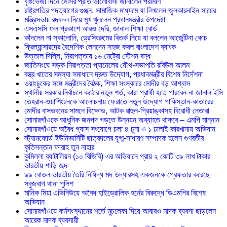
বৃষ্টিভেজা দিনে মেসির প্রতি ভালোবাসা জানালেন পরীমণি
রাষ্ট্রপতির পদত্যাগের গুঞ্জন, সামাজিক মাধ্যমে যা লিখলেন জুলকারনাইন সায়ের
মন্ত্রিসভায় রদবদল নিয়ে মুখ খুললেন প্রধানমন্ত্রীর উপদেষ্টা
এসএসসি ফল প্রকাশে আরও দেরি, জানাল শিক্ষা বোর্ড
কাঁদলেন না স্কালোনি, ড্রেসিংরুমের বিতর্ক নিয়ে যা বললেন আর্জেন্টিনা কোচ
ফ্রিল্যান্সারদের বৈদেশিক লেনদেন সহজ করল বাংলাদেশ ব্যাংক
উত্তাল দিল্লি, নিরাপত্তায় ১৬ মেট্রো স্টেশন বন্ধ
জাতিসংঘে সড়ক নিরাপত্তা প্যানেলের যৌথ-সভাপতি রবিউল আলম
বস্ত্র খাতের সমস্যা সমাধানে দ্রুত উদ্যোগ, প্রধানমন্ত্রীর বিশেষ নির্দেশনা
ওয়াংচুকের সঙ্গে মন্ত্রীদের বৈঠক, শিক্ষা সংস্কারে মোদীর বড় আশ্বাস
স্থানীয় সরকার নির্বাচনে কঠোর নতুন শর্ত, কারা প্রার্থী হতে পারবেন না জানাল ইসি
তেহরান-ওয়াশিংটনকে আলোচনায় ফেরাতে নতুন উদ্যোগ পাকিস্তান-কাতারের
মোদীর বাসভবনের সামনে বিক্ষোভ, আটক রাহুল-প্রিয়াঙ্কাসহ বিরোধী নেতারা
সোনারগাঁওকে আধুনিক জনপদ গড়তে উন্নয়ন অব্যাহত থাকবে – এমপি মান্নান
সোনারগাঁওয়ে অবৈধ গ্যাস সংযোগে চলা ৪ চুনা ও ১ ঢালাই কারখানায় অভিযান
স্ট্যামফোর্ড ইউনিভার্সিটি ছাত্রদলের যুগ্ম-সাধারণ সম্পাদক হলেন গুণবতীর
কৃতিসন্তান ফারাহ তুন নাহার
কুমিল্লা ব্যাটালিয়ন (১০ বিজিবি) এর অভিযানে প্রায় ২ কোটি ৩৯ লাখ টাকার
ভারতীয় শাড়ি জব্দ
৯৯ বোতল ভারতীয় তৈরি নিষিদ্ধ মদ উদ্ধারসহ একজনকে গ্রেফতার করেছে
সবুজবাগ থানা পুলিশ
মানিক মিয়া এভিনিউয়ে অবৈধ হাইড্রোলিক হর্নের বিরুদ্ধে ডিএমপির বিশেষ
অভিযান
সোনারগাঁওয়ে কর্মসংস্থানের শর্তে মুচলেকা দিয়ে আবারও মাদক ব্যবসা ছাড়লেন
আরেক মাদক ব্যবসায়ী