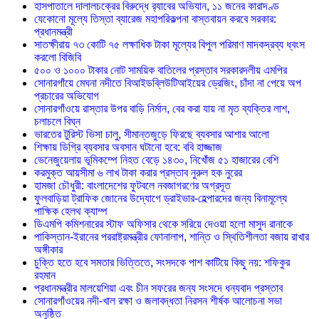
হাসপাতালে দালালচক্রের বিরুদ্ধে র‍্যাবের অভিযান, ১১ জনের কারাদণ্ড
যেকোনো মূল্যে তিস্তা ব্যারেজ মহাপরিকল্পনা বাস্তবায়ন করবে সরকার:
প্রধানমন্ত্রী
সাতক্ষীরায় ৭৩ কোটি ৭৫ লক্ষাধিক টাকা মূল্যের বিপুল পরিমাণ মাদকদ্রব্য ধ্বংস
করলো বিজিবি
৫০০ ও ১০০০ টাকার নোট সাময়িক বাতিলের প্রস্তাব সরকারদলীয় এমপির
সোনারগাঁয়ে মেঘনা নদীতে বিআইডব্লিউটিআইয়ের ড্রেজিং, চাঁদা না পেয়ে অপ
প্রচারের অভিযোগ
সোনারগাঁওয়ে রাস্তার উপর বাড়ি নির্মান, বের করা যায় না মৃত ব্যক্তির লাশ,
চলাচলে বিঘ্ন
ভারতের টুরিস্ট ভিসা চালু, সীমান্তজুড়ে ফিরছে ব্যবসার আশার আলো
শিক্ষায় ডিগ্রি ব্যবসার অবসান ঘটানো হবে: ববি হাজ্জাজ
ভেনেজুয়েলায় ভূমিকম্পে নিহত বেড়ে ১৪৩০, নিখোঁজ ৫১ হাজারের বেশি
করমুক্ত আয়সীমা ৬ লাখ টাকা করার প্রস্তাব নুরুল হক নুরের
হামজা চৌধুরী: বাংলাদেশের ফুটবলে নবজাগরণের অগ্রদূত
ফুলবাড়িয়া ট্রাফিক জোনের উদ্যোগে ড্রাইভার-হেল্পারদের জন্য বিনামূল্যে
পাক্ষিক হেলথ ক্যাম্প
ডিএমপি কমিশনারের স্টাফ অফিসার থেকে সরিয়ে দেওয়া হলো মাসুদ রানাকে
পাকিস্তান-ইরানের পররাষ্ট্রমন্ত্রীর ফোনালাপ, শান্তি ও স্থিতিশীলতা বজায় রাখার
অঙ্গীকার
চুক্তি হতে হবে সমতার ভিত্তিতে, সংসদকে পাশ কাটিয়ে কিছু নয়: শফিকুর
রহমান
প্রধানমন্ত্রীর মালয়েশিয়া এবং চীন সফরের জন্য সংসদে ধন্যবাদ প্রস্তাব
সোনারগাঁওয়ের নদী-খাল রক্ষা ও জলাবদ্ধতা নিরসন শীর্ষক আলোচনা সভা
অনুষ্ঠিত