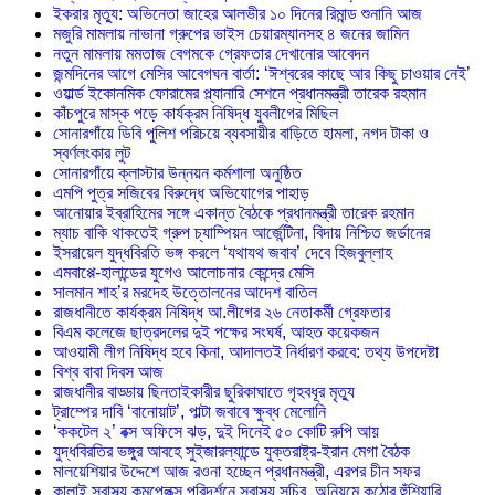
ইকরার মৃত্যু: অভিনেতা জাহের আলভীর ১০ দিনের রিমান্ড শুনানি আজ
মজুরি মামলায় নাভানা গ্রুপের ভাইস চেয়ারম্যানসহ ৪ জনের জামিন
নতুন মামলায় মমতাজ বেগমকে গ্রেফতার দেখানোর আবেদন
জন্মদিনের আগে মেসির আবেগঘন বার্তা: ‘ঈশ্বরের কাছে আর কিছু চাওয়ার নেই’
ওয়ার্ল্ড ইকোনমিক ফোরামের প্ল্যানারি সেশনে প্রধানমন্ত্রী তারেক রহমান
কাঁচপুরে মাস্ক পড়ে কার্যক্রম নিষিদ্ধ যুবলীগের মিছিল
সোনারগাঁয়ে ডিবি পুলিশ পরিচয়ে ব্যবসায়ীর বাড়িতে হামলা, নগদ টাকা ও
স্বর্ণলংকার লুট
সোনারগাঁয়ে ক্লাস্টার উন্নয়ন কর্মশালা অনুষ্ঠিত
এমপি পুত্র সজিবের বিরুদ্ধে অভিযোগের পাহাড়
আনোয়ার ইব্রাহিমের সঙ্গে একান্ত বৈঠকে প্রধানমন্ত্রী তারেক রহমান
ম্যাচ বাকি থাকতেই গ্রুপ চ্যাম্পিয়ন আর্জেন্টিনা, বিদায় নিশ্চিত জর্ডানের
ইসরায়েল যুদ্ধবিরতি ভঙ্গ করলে ‘যথাযথ জবাব’ দেবে হিজবুল্লাহ
এমবাপ্পে-হালান্ডের যুগেও আলোচনার কেন্দ্রে মেসি
সালমান শাহ’র মরদেহ উত্তোলনের আদেশ বাতিল
রাজধানীতে কার্যক্রম নিষিদ্ধ আ.লীগের ২৬ নেতাকর্মী গ্রেফতার
বিএম কলেজে ছাত্রদলের দুই পক্ষের সংঘর্ষ, আহত কয়েকজন
আওয়ামী লীগ নিষিদ্ধ হবে কিনা, আদালতই নির্ধারণ করবে: তথ্য উপদেষ্টা
বিশ্ব বাবা দিবস আজ
রাজধানীর বাড্ডায় ছিনতাইকারীর ছুরিকাঘাতে গৃহবধূর মৃত্যু
ট্রাম্পের দাবি ‘বানোয়াট’, পাল্টা জবাবে ক্ষুব্ধ মেলোনি
‘ককটেল ২’ বক্স অফিসে ঝড়, দুই দিনেই ৫০ কোটি রুপি আয়
যুদ্ধবিরতির ভঙ্গুর আবহে সুইজারল্যান্ডে যুক্তরাষ্ট্র-ইরান মেগা বৈঠক
মালয়েশিয়ার উদ্দেশে আজ রওনা হচ্ছেন প্রধানমন্ত্রী, এরপর চীন সফর
কালাই স্বাস্থ্য কমপ্লেক্স পরিদর্শনে স্বাস্থ্য সচিব, অনিয়মে কঠোর হুঁশিয়ারি