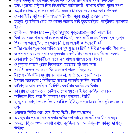
স্বরাষ্ট্রমন্ত্রীর সঙ্গে জাতিসংঘের জঁ-পিয়েরে লাক্রোয়ার দ্বিপাক্ষিক বৈঠক
হঠাৎ গ্রামের বাড়িতে তিন কিংবদন্তি অভিনেত্রী, যশোরে ববিতা-সুচন্দা-চম্পা
অক্টোবরে শুরু হতে পারে স্থানীয় সরকার নির্বাচন, জানালেন তথ্য উপদেষ্টা
সেনাবাহিনীর গ্রীষ্মকালীন মহড়া পরিদর্শনে প্রধানমন্ত্রী তারেক রহমান
হরমুজ প্রণালিতে ফের ক্ষেপণাস্ত্র হামলার দাবি যুক্তরাষ্ট্রের, অস্বীকার-ব্যাখ্যায়
ইরান
হুমকি নয়, সম্মান চাই—চুক্তি ইস্যুতে যুক্তরাষ্ট্রকে বার্তা আরাঘচির
বিদায়ের পরও থামছে না রোনালদো বিতর্ক, কোচ মার্টিনেজের সিদ্ধান্তে প্রশ্ন
প্রিয় দল আর্জেন্টিনা, তবু আজ মিশরের পক্ষেই অভিনেত্রী বর্ষা
পলির অর্থের প্রভাবের অভিযোগে মুখ খুললেন শিল্পী সমিতির সভাপতি শিবা শানু
বঙ্গোপসাগরে তেল-গ্যাস অনুসন্ধান, দেশীয় উৎপাদনে জোর দিচ্ছে সরকার
সোনারগাঁওয়ে শিক্ষার্থীদের মাঝে ২০ হাজার গাছের চারা বিতরণ
প্লেব্যাক সম্রাট এন্ড্রু কিশোরকে হারানোর ষষ্ঠ বছর আজ
ন্যাটো সম্মেলনের আগে কিয়েভে রুশ হামলা, নিহত ১১
ট্রাম্পের ডিজিটাল মুদ্রায় বড় ধাক্কা, ক্ষতি ৩৮০ কোটি ডলার
ইকরার আত্মহত্যা : অভিনেতা জাহের আলভীর জামিন মেলেনি
কাঠগড়ায় আনচেলত্তি, ফিনিশিং ব্যর্থতায় ব্রাজিলের বিদায়
কান্নায় ভেঙে পড়লেন নেইমার, শেষ ম্যাচের ইঙ্গিত ব্রাজিল তারকার
আমিরকে বিয়ে করে কি ইসলাম গ্রহণ করলেন গৌরী?
হালান্ডের জোড়া গোলে বিদায় ব্রাজিল, ইতিহাসে প্রথমবার তিন ফুটবলারের ৭
গোল
ওয়ানডে সিরিজ শুরু, টসে জিতে ফিল্ডিং নিল বাংলাদেশ
আত্মহত্যায় প্ররোচনার মামলায় অভিনেতা জাহের আলভীর জামিন নামঞ্জুর
আনচেলত্তির ওপর আস্থা রাখছে ব্রাজিল, ২০৩০ বিশ্বকাপ পর্যন্ত দায়িত্ব
নিশ্চিত