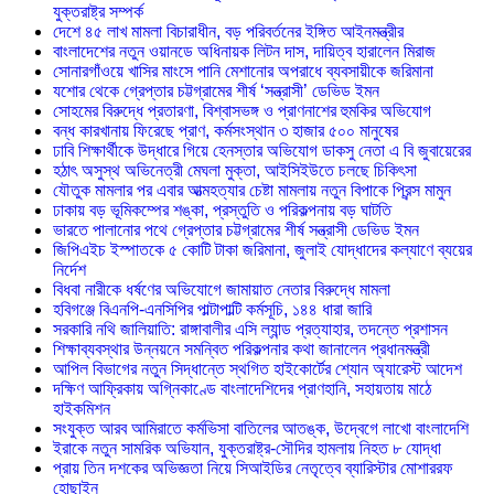
যুক্তরাষ্ট্র সম্পর্ক
দেশে ৪৫ লাখ মামলা বিচারাধীন, বড় পরিবর্তনের ইঙ্গিত আইনমন্ত্রীর
বাংলাদেশের নতুন ওয়ানডে অধিনায়ক লিটন দাস, দায়িত্ব হারালেন মিরাজ
সোনারগাঁওয়ে খাসির মাংসে পানি মেশানোর অপরাধে ব্যবসায়ীকে জরিমানা
যশোর থেকে গ্রেপ্তার চট্টগ্রামের শীর্ষ ‘সন্ত্রাসী’ ডেভিড ইমন
সোহমের বিরুদ্ধে প্রতারণা, বিশ্বাসভঙ্গ ও প্রাণনাশের হুমকির অভিযোগ
বন্ধ কারখানায় ফিরেছে প্রাণ, কর্মসংস্থান ৩ হাজার ৫০০ মানুষের
ঢাবি শিক্ষার্থীকে উদ্ধারে গিয়ে হেনস্তার অভিযোগ ডাকসু নেতা এ বি জুবায়েরের
হঠাৎ অসুস্থ অভিনেত্রী মেঘলা মুক্তা, আইসিইউতে চলছে চিকিৎসা
যৌতুক মামলার পর এবার আত্মহত্যার চেষ্টা মামলায় নতুন বিপাকে প্রিন্স মামুন
ঢাকায় বড় ভূমিকম্পের শঙ্কা, প্রস্তুতি ও পরিকল্পনায় বড় ঘাটতি
ভারতে পালানোর পথে গ্রেপ্তার চট্টগ্রামের শীর্ষ সন্ত্রাসী ডেভিড ইমন
জিপিএইচ ইস্পাতকে ৫ কোটি টাকা জরিমানা, জুলাই যোদ্ধাদের কল্যাণে ব্যয়ের
নির্দেশ
বিধবা নারীকে ধর্ষণের অভিযোগে জামায়াত নেতার বিরুদ্ধে মামলা
হবিগঞ্জে বিএনপি-এনসিপির পাল্টাপাল্টি কর্মসূচি, ১৪৪ ধারা জারি
সরকারি নথি জালিয়াতি: রাঙ্গাবালীর এসি ল্যান্ড প্রত্যাহার, তদন্তে প্রশাসন
শিক্ষাব্যবস্থার উন্নয়নে সমন্বিত পরিকল্পনার কথা জানালেন প্রধানমন্ত্রী
আপিল বিভাগের নতুন সিদ্ধান্তে স্থগিত হাইকোর্টের শ্যোন অ্যারেস্ট আদেশ
দক্ষিণ আফ্রিকায় অগ্নিকাণ্ডে বাংলাদেশিদের প্রাণহানি, সহায়তায় মাঠে
হাইকমিশন
সংযুক্ত আরব আমিরাতে কর্মভিসা বাতিলের আতঙ্ক, উদ্বেগে লাখো বাংলাদেশি
ইরাকে নতুন সামরিক অভিযান, যুক্তরাষ্ট্র-সৌদির হামলায় নিহত ৮ যোদ্ধা
প্রায় তিন দশকের অভিজ্ঞতা নিয়ে সিআইডির নেতৃত্বে ব্যারিস্টার মোশাররফ
হোছাইন