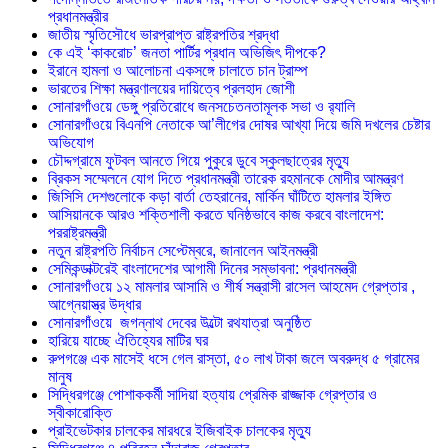
প্রধানমন্ত্রীর
জাতীয় স্মৃতিসৌধে ভারপ্রাপ্ত রাষ্ট্রপতির শ্রদ্ধা
কে এই ‘কাকরোচ’ জনতা পার্টির প্রধান অভিজিৎ দীপকে?
ইরানে হামলা ও আলোচনা একসঙ্গে চালাতে চান ট্রাম্প
ভারতের শিক্ষা মন্ত্রণালয়ের দায়িত্বে প্রলহাদ জোশী
সোনারগাঁওয়ে ডেঙ্গু প্রতিরোধে জনসচেতনতামূলক সভা ও র‍্যালি
সোনারগাঁওয়ে বিএনপি নেতাকে আ’লীগের দোষর আখ্যা দিয়ে জমি দখলের চেষ্টার
অভিযোগ
চৌদ্দগ্রামে ফুটবল আনতে গিয়ে পুকুরে ডুবে স্কুলছাত্রের মৃত্যু
ব্রিকস সম্মেলনে যোগ দিতে প্রধানমন্ত্রী তারেক রহমানকে মোদীর আমন্ত্রণ
জিসিসি দেশগুলোকে কড়া বার্তা তেহরানের, মার্কিন ঘাঁটিতে হামলার ইঙ্গিত
আসিয়ানকে আরও শক্তিশালী করতে ঘনিষ্ঠভাবে কাজ করবে বাংলাদেশ:
পররাষ্ট্রমন্ত্রী
নতুন রাষ্ট্রপতি নির্বাচন সেপ্টেম্বরে, জানালেন আইনমন্ত্রী
সেমিকন্ডাক্টরেই বাংলাদেশের আগামী দিনের সম্ভাবনা: প্রধানমন্ত্রী
সোনারগাঁওয়ে ১২ মামলার আসামি ও শীর্ষ সন্ত্রাসী রাসেল আহমেদ গ্রেপ্তার ,
আগ্নেয়াস্ত্র উদ্ধার
সোনারগাঁওয়ে জগন্নাথ দেবের উল্টো রথযাত্রা অনুষ্ঠিত
হারিয়ে যাচ্ছে ঐতিহ্যের মাটির ঘর
রুপগঞ্জে এক মাসেই ধসে গেল রাস্তা, ৫০ লাখ টাকা জলে অবরুদ্ধ ৫ গ্রামের
মানুষ
সিদ্ধিরগঞ্জে পোশাককর্মী সাদিয়া হত্যায় প্রেমিক রাজ্জাক গ্রেপ্তার ও
স্বীকারোক্তি
প্রাইভেটকার চালকের মারধরে ইজিবাইক চালকের মৃত্যু