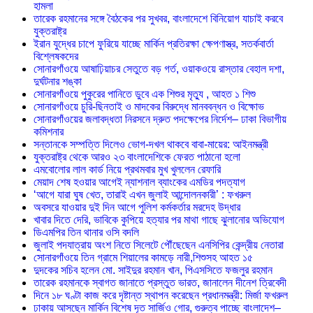
হামলা
তারেক রহমানের সঙ্গে বৈঠকের পর সুখবর, বাংলাদেশে বিনিয়োগ যাচাই করবে
যুক্তরাষ্ট্র
ইরান যুদ্ধের চাপে ফুরিয়ে যাচ্ছে মার্কিন প্রতিরক্ষা ক্ষেপণাস্ত্র, সতর্কবার্তা
বিশ্লেষকদের
সোনারগাঁওয়ে আষাঢ়িয়াচর সেতুতে বড় গর্ত, ওয়াকওয়ে রাস্তার বেহাল দশা,
দুর্ঘটনার শঙ্কা
সোনারগাঁওয়ে পুকুরের পানিতে ডুবে এক শিশুর মৃত্যু , আহত ১ শিশু
সোনারগাঁওয়ে চুরি-ছিনতাই ও মাদকের বিরুদ্ধে মানববন্ধন ও বিক্ষোভ
সোনারগাঁওয়ের জলাবদ্ধতা নিরসনে দ্রুত পদক্ষেপের নির্দেশ– ঢাকা বিভাগীয়
কমিশনার
সন্তানকে সম্পত্তি দিলেও ভোগ-দখল থাকবে বাবা-মায়ের: আইনমন্ত্রী
যুক্তরাষ্ট্র থেকে আরও ২৩ বাংলাদেশিকে ফেরত পাঠানো হলো
এমবোলোর লাল কার্ড নিয়ে প্রথমবার মুখ খুললেন রেফারি
মেয়াদ শেষ হওয়ার আগেই ন্যাশনাল ব্যাংকের এমডির পদত্যাগ
‘আগে যারা ঘুষ খেত, তারাই এখন জুলাই আন্দোলনকারী’ : ফখরুল
অবসরে যাওয়ার দুই দিন আগে পুলিশ কর্মকর্তার মরদেহ উদ্ধার
খাবার দিতে দেরি, ভাবিকে কুপিয়ে হত্যার পর মাথা গাছে ঝুলানোর অভিযোগ
ডিএমপির তিন থানার ওসি বদলি
জুলাই পদযাত্রায় অংশ নিতে সিলেটে পৌঁছেছেন এনসিপির কেন্দ্রীয় নেতারা
সোনারগাঁওয়ে তিন গ্রামে শিয়ালের কামড়ে নারী,শিশুসহ আহত ১৫
দুদকের সচিব হলেন মো. সাইদুর রহমান খান, পিএসসিতে ফজলুর রহমান
তারেক রহমানকে স্বাগত জানাতে প্রস্তুত ভারত, জানালেন দীনেশ ত্রিবেদী
দিনে ১৮ ঘণ্টা কাজ করে দৃষ্টান্ত স্থাপন করেছেন প্রধানমন্ত্রী: মির্জা ফখরুল
ঢাকায় আসছেন মার্কিন বিশেষ দূত সার্জিও গোর, গুরুত্ব পাচ্ছে বাংলাদেশ–