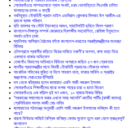
সিদ্ধিরগঞ্জে ৪ পরিবহন চাঁদাবাজ গ্রেপ্তার
সোনারগাঁওয়ে পাম্পগুলোতে গ্যাস সংকট, চরম ভোগান্তিতে সিএনজি চালিত
যানবাহনের চালক ও যাত্রী
নবনিযুক্ত নৌবাহিনী প্রধান ভাইস এডমিরাল খোন্দকার মিসবাহ উল আজীম-এর
র‍্যাংক ব্যাজ পরিধান
হুতি হামলার পর সৌদি ট্যাংকারে আগুন, স্যাটেলাইট ছবিতে মিলল প্রমাণ
বাংলাদেশ-সিঙ্গাপুর সম্পর্ক জোরদারে দ্বিপক্ষীয় সহযোগিতা, রোহিঙ্গা ইস্যুতেও
সমর্থন চাইল ঢাকা
ম্যানিলায় আসিয়ান বৈঠকের ফাঁকে বাংলাদেশ-ভারতের পররাষ্ট্রমন্ত্রীদের শুভেচ্ছা
বিনিময়
চৌদ্দগ্রামে প্রবাসীর বাড়িতে বিয়ের দাবিতে তরুণী’র অনশন, বাসা ভাড়া নিয়ে
একসাথে থাকার অভিযোগ
তেজগাঁও বিভাগের অভিযানে বিভিন্ন অপরাধে জড়িত ৫৭ জন গ্রেফতার
মাননীয় প্রধানমন্ত্রীর সাথে বিদায়ী নৌবাহিনী প্রধানের সৌজন্য সাক্ষাৎ
সাংবাদিক শফিকের মুক্তি না দিলে শাহবাগ থানা, ফায়ার সার্ভিস ও স্বরাষ্ট্র
মন্ত্রণালয় ঘেরাওয়ের হুঁশিয়ারি
দল থেকে বহিষ্কার হলেন জামায়াত এমপি গাজী নজরুল ইসলাম
সোনারগাঁওয়ে শিক্ষার্থীদের মাঝে ফলজ গাছের চারা ও ছাতা বিতরণ ​
সোনারগাঁওয়ে এক কাঁঠাল দুই মণ ওজন, ১০ হাজার টাকায় বিক্রি
“সরকারের সমালোচনা করার এখনো সময় আসেনি”-জাতীয় পার্টির (কাজী জাফর)
প্রেসিডিয়াম সদস্য কাজী মোঃ নাহিদ
জামায়াতের গঠনতন্ত্র অনুযায়ী এমপি গাজী নজরুল ইসলামের ভবিষ্যৎ কী হতে
পারে?
বায়লা ফিউচার সামিটে বৈশ্বিক বাণিজ্য মেলার সুযোগ তুলে ধরল মেসে ফ্রাঙ্কফুর্ট
বাংলাদেশ