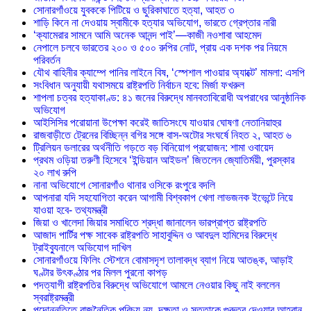
সোনারগাঁওয়ে যুবককে পিটিয়ে ও ছুরিকাঘাতে হত্যা, আহত ৩
শাড়ি কিনে না দেওয়ায় স্বামীকে হত্যার অভিযোগ, ভারতে গ্রেপ্তার নারী
‘ক্যামেরার সামনে আমি অনেক আনন্দ পাই’—কাজী নওশাবা আহমেদ
নেপালে চলবে ভারতের ২০০ ও ৫০০ রুপির নোট, প্রায় এক দশক পর নিয়মে
পরিবর্তন
যৌথ বাহিনীর ক্যাম্পে পানির লাইনে বিষ, ‘স্পেশাল পাওয়ার অ্যাক্টে’ মামলা: এসপি
সংবিধান অনুযায়ী যথাসময়ে রাষ্ট্রপতি নির্বাচন হবে: মির্জা ফখরুল
শাপলা চত্বর হত্যাকাণ্ড: ৪১ জনের বিরুদ্ধে মানবতাবিরোধী অপরাধের আনুষ্ঠানিক
অভিযোগ
আইসিসির পরোয়ানা উপেক্ষা করেই জাতিসংঘে যাওয়ার ঘোষণা নেতানিয়াহুর
রাজবাড়ীতে ট্রেনের বিচ্ছিন্ন বগির সঙ্গে বাস-অটোর সংঘর্ষে নিহত ২, আহত ৬
ট্রিলিয়ন ডলারের অর্থনীতি গড়তে বড় বিনিয়োগ প্রয়োজন: শামা ওবায়েদ
প্রথম ওড়িয়া তরুণী হিসেবে ‘ইন্ডিয়ান আইডল’ জিতলেন জ্যোতির্ময়ী, পুরস্কার
২০ লাখ রুপি
নানা অভিযোগে সোনারগাঁও থানার ওসিকে রংপুরে বদলি
আপনারা যদি সহযোগিতা করেন আগামী বিশ্বকাপ খেলা লাভজনক ইভেন্টে নিয়ে
যাওয়া হবে- তথ্যমন্ত্রী
জিয়া ও খালেদা জিয়ার সমাধিতে শ্রদ্ধা জানালেন ভারপ্রাপ্ত রাষ্ট্রপতি
আজাদ পার্টির পক্ষ সাবেক রাষ্ট্রপতি সাহাবুদ্দিন ও আবদুল হামিদের বিরুদ্ধে
ট্রাইব্যুনালে অভিযোগ দাখিল
সোনারগাঁওয়ে ফিলিং স্টেশনে বোমাসদৃশ তালাবদ্ধ ব্যাগ নিয়ে আতঙ্ক, আড়াই
ঘণ্টার উৎকণ্ঠার পর মিলল পুরনো কাপড়
পদত্যাগী রাষ্ট্রপতির বিরুদ্ধে অভিযোগে আমলে নেওয়ার কিছু নাই বললেন
স্বরাষ্ট্রমন্ত্রী
পদোন্নতিতে রাজনৈতিক পরিচয় নয়, দক্ষতা ও সততাকে গুরুত্ব দেওয়ার আহ্বান