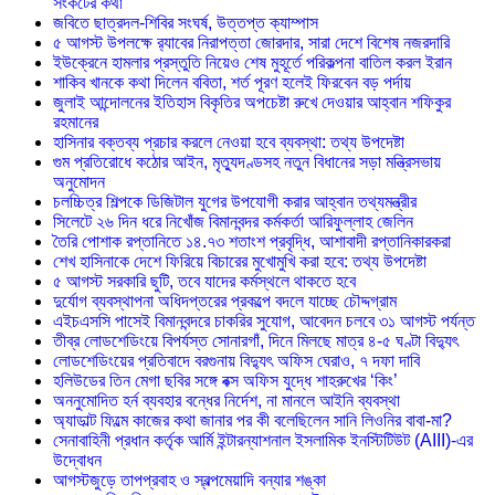
সংকটের কথা
জবিতে ছাত্রদল-শিবির সংঘর্ষ, উত্তপ্ত ক্যাম্পাস
৫ আগস্ট উপলক্ষে র‌্যাবের নিরাপত্তা জোরদার, সারা দেশে বিশেষ নজরদারি
ইউক্রেনে হামলার প্রস্তুতি নিয়েও শেষ মুহূর্তে পরিকল্পনা বাতিল করল ইরান
শাকিব খানকে কথা দিলেন ববিতা, শর্ত পূরণ হলেই ফিরবেন বড় পর্দায়
জুলাই আন্দোলনের ইতিহাস বিকৃতির অপচেষ্টা রুখে দেওয়ার আহ্বান শফিকুর
রহমানের
হাসিনার বক্তব্য প্রচার করলে নেওয়া হবে ব্যবস্থা: তথ্য উপদেষ্টা
গুম প্রতিরোধে কঠোর আইন, মৃত্যুদণ্ডসহ নতুন বিধানের সড়া মন্ত্রিসভায়
অনুমোদন
চলচ্চিত্র শিল্পকে ডিজিটাল যুগের উপযোগী করার আহ্বান তথ্যমন্ত্রীর
সিলেটে ২৬ দিন ধরে নিখোঁজ বিমানবন্দর কর্মকর্তা আরিফুল্লাহ জেলিন
তৈরি পোশাক রপ্তানিতে ১৪.৭৩ শতাংশ প্রবৃদ্ধি, আশাবাদী রপ্তানিকারকরা
শেখ হাসিনাকে দেশে ফিরিয়ে বিচারের মুখোমুখি করা হবে: তথ্য উপদেষ্টা
৫ আগস্ট সরকারি ছুটি, তবে যাদের কর্মস্থলে থাকতে হবে
দুর্যোগ ব্যবস্থাপনা অধিদপ্তরের প্রকল্পে বদলে যাচ্ছে চৌদ্দগ্রাম
এইচএসসি পাসেই বিমানবন্দরে চাকরির সুযোগ, আবেদন চলবে ৩১ আগস্ট পর্যন্ত
তীব্র লোডশেডিংয়ে বিপর্যস্ত সোনারগাঁ, দিনে মিলছে মাত্র ৪-৫ ঘণ্টা বিদ্যুৎ
লোডশেডিংয়ের প্রতিবাদে বরগুনায় বিদ্যুৎ অফিস ঘেরাও, ৭ দফা দাবি
হলিউডের তিন মেগা ছবির সঙ্গে বক্স অফিস যুদ্ধে শাহরুখের ‘কিং’
অননুমোদিত হর্ন ব্যবহার বন্ধের নির্দেশ, না মানলে আইনি ব্যবস্থা
অ্যাডাল্ট ফিল্মে কাজের কথা জানার পর কী বলেছিলেন সানি লিওনির বাবা-মা?
সেনাবাহিনী প্রধান কর্তৃক আর্মি ইন্টারন্যাশনাল ইসলামিক ইনস্টিটিউট (AIII)-এর
উদ্বোধন
আগস্টজুড়ে তাপপ্রবাহ ও স্বল্পমেয়াদি বন্যার শঙ্কা