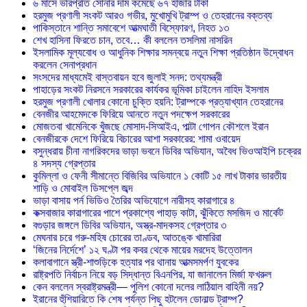
৬ মাসে ভরিপ্রতি সোনার দাম কমেছে ৬৭ হাজার টাকা
হরমুজ প্রণালী সংকট আরও গভীর, মুখোমুখি ট্রাম্প ও তেহরানের বক্তব্য
পাকিস্তানে শান্তি সমাবেশে আত্মঘাতী বিস্ফোরণ, নিহত ১৩
শেখ হাসিনা ফিরতে চান, তবে… কী বললেন তসলিমা নাসরিন
ইসলামিক মূল্যবোধ ও আধুনিক শিক্ষার সমন্বয়ে নতুন শিক্ষা প্রতিষ্ঠান উদ্বোধন
করলেন সেনাপ্রধান
সংসদের মাধ্যমেই বাস্তবায়ন হবে জুলাই সনদ: তথ্যমন্ত্রী
পাহাড়ের সংকট নিরসনে সরকারের কার্যকর ভূমিকা চাইলেন নাহিদ ইসলাম
হরমুজ প্রণালী খোলার কোনো চুক্তি হয়নি: ট্রাম্পকে প্রত্যাখ্যান তেহরানের
বেনজীর আহমেদকে ফিরিয়ে আনতে নতুন পদক্ষেপ সরকারের
মোজতবা খামেনিকে খুঁজছে মোসাদ-সিআইএ, পাল্টা গোপন কৌশলে ইরান
বেনজীরকে দেশে ফিরিয়ে বিচারের আশা সরকারের: শামা ওবায়েদ
বসুন্ধরায় চীনা নাগরিকদের ভাড়া ভবনে ডিবির অভিযান, অবৈধ ভিওআইপি চক্রের
৪ সদস্য গ্রেপ্তার
কুমিল্লা ও ফেনী সীমান্তে বিজিবির অভিযানে ১ কোটি ১৫ লাখ টাকার ভারতীয়
শাড়ি ও মোবাইল ডিসপ্লে জব্দ
ভাড়া বাসায় পর্ন ভিডিও তৈরির অভিযোগে নারীসহ কারাগারে ৪
কক্সবাজার কারাগারের পাশে প্রকাশ্যে পাহাড় কাটা, ঝুঁকিতে মসজিদ ও মার্কেট
বগুড়ার জঙ্গলে ডিবির অভিযান, অস্ত্র-মাদকসহ গ্রেপ্তার ৩
মেঘনার চরে গরু-মহিষ চোরের তাণ্ডব, আতঙ্কে খামারিরা
‘জিনের নির্দেশে’ ১২ ঘণ্টা পর কবর থেকে মায়ের মরদেহ উত্তোলন
কলাবাগানে স্ত্রী-শাশুড়িকে হত্যার পর থানায় আত্মসমর্পণ যুবকের
রাষ্ট্রপতি নির্বাচন নিয়ে বড় সিদ্ধান্ত বিএনপির, যা জানালেন মির্জা ফখরুল
কেন বললেন স্বরাষ্ট্রমন্ত্রী— পুলিশ কোনো দলের লাঠিয়াল বাহিনী নয়?
ইরানের হুঁশিয়ারিতে কি শেষ পর্যন্ত পিছু হটলেন ডোনাল্ড ট্রাম্প?