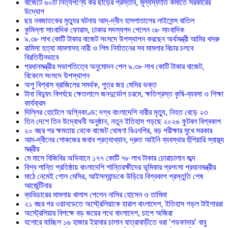
বাজেটে ৬০টি নিত্যপণ্যে কর ছাড়ের প্রস্তাব, মূল্যস্ফীতি কমাতে সরকারের
উদ্যোগ
ছয় নবজাতকের মৃত্যুর ঘটনায় আদ্-দ্বীন হাসপাতালের লাইসেন্স বাতিল
‎কুমিল্লা সাংবাদিক ফোরাম, ঢাকার সদস্যপদ পেলেন ৩৮ সাংবাদিক
৯.৩৮ লাখ কোটি টাকার বাজেট সংসদে উপস্থাপন করছেন অর্থমন্ত্রী আমির খসরু
রামিসা হত্যা মামলাসহ নারী ও শিশু নির্যাতনের সব মামলার বিচার চলবে
বিরতিহীনভাবে
প্রধানমন্ত্রীর সভাপতিত্বে অনুমোদন পেল ৯.৩৮ লাখ কোটি টাকার বাজেট,
বিকেলে সংসদে উপস্থাপন
অপু বিশ্বাস ব্রাজিলের সমর্থক, পুত্র জয় মেসির ভক্ত
টানা বিদ্যুৎ বিপর্যয়ে ক্ষেতলালে জনদুর্ভোগ চরমে, ক্ষতিগ্রস্ত কৃষি-ব্যবসা ও শিক্ষা
কার্যক্রম
দিল্লির হোটেলে অগ্নিকাণ্ড: দগ্ধ বাংলাদেশি নারীর মৃত্যু, নিহত বেড়ে ২৩
তিন দেশে তিন উদ্বোধনী অনুষ্ঠান, নতুন ইতিহাস গড়ছে ২০২৬ ফুটবল বিশ্বকাপ
২০ বছর পর ক্ষমতায় থেকে বাজেট ঘোষণা বিএনপির, বড় পরীক্ষার মুখে সরকার
আদ-দ্বীনের শোকজের জবাব প্রত্যাখ্যান, দ্রুত আইনি ব্যবস্থার হুঁশিয়ারি স্বাস্থ্য
মন্ত্রীর
মে মাসে বিজিবির অভিযানে ১৭৭ কোটি ৭৮ লাখ টাকার চোরাচালান জব্দ
বিশ্ব শান্তি প্রতিষ্ঠায় বাংলাদেশি শান্তিরক্ষীদের ভূমিকার প্রশংসা প্রধানমন্ত্রীর
মাঠে নেমেই গোল মেসির, আইসল্যান্ডকে উড়িয়ে বিশ্বকাপ প্রস্তুতি শেষ
আর্জেন্টিনার
ব্যভিচারের মামলায় খালাস পেলেন নাসির হোসেন ও তামিমা
২১ বছর পর ওয়ানডেতে অস্ট্রেলিয়াকে হারাল বাংলাদেশ, ইতিহাস গড়ল টাইগাররা
অস্ট্রেলিয়ার বিপক্ষে বড় জয়ের পথে বাংলাদেশ, চাপে অজিরা
যশোরে যাচ্ছিল ১৬ হাজার ইয়াবার চালান যাত্রাবাড়ীতে ধরা ‘গডফাদার’ বাবু