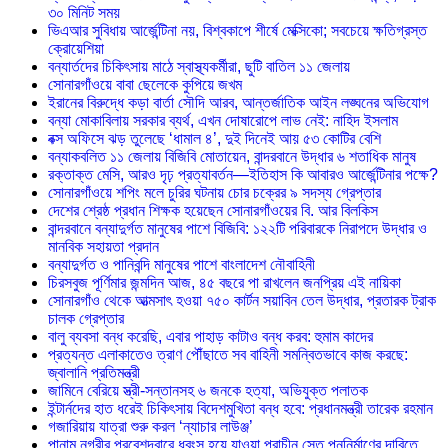
৩০ মিনিট সময়
ভিএআর সুবিধায় আর্জেন্টিনা নয়, বিশ্বকাপে শীর্ষে মেক্সিকো; সবচেয়ে ক্ষতিগ্রস্ত
ক্রোয়েশিয়া
বন্যার্তদের চিকিৎসায় মাঠে স্বাস্থ্যকর্মীরা, ছুটি বাতিল ১১ জেলায়
সোনারগাঁওয়ে বাবা ছেলেকে কুপিয়ে জখম
ইরানের বিরুদ্ধে কড়া বার্তা সৌদি আরব, আন্তর্জাতিক আইন লঙ্ঘনের অভিযোগ
বন্যা মোকাবিলায় সরকার ব্যর্থ, এখন দোষারোপে লাভ নেই: নাহিদ ইসলাম
বক্স অফিসে ঝড় তুলেছে ‘ধামাল ৪’, দুই দিনেই আয় ৫৩ কোটির বেশি
বন্যাকবলিত ১১ জেলায় বিজিবি মোতায়েন, বান্দরবানে উদ্ধার ৬ শতাধিক মানুষ
রক্তাক্ত মেসি, আরও দৃঢ় প্রত্যাবর্তন—ইতিহাস কি আবারও আর্জেন্টিনার পক্ষে?
সোনারগাঁওয়ে শপিং মলে চুরির ঘটনায় চোর চক্রের ৯ সদস্য গ্রেপ্তার
দেশের শ্রেষ্ঠ প্রধান শিক্ষক হয়েছেন সোনারগাঁওয়ের বি. আর বিলকিস
বান্দরবানে বন্যাদুর্গত মানুষের পাশে বিজিবি: ১২২টি পরিবারকে নিরাপদে উদ্ধার ও
মানবিক সহায়তা প্রদান
বন্যাদুর্গত ও পানিবন্দি মানুষের পাশে বাংলাদেশ নৌবাহিনী
চিরসবুজ পূর্ণিমার জন্মদিন আজ, ৪৫ বছরে পা রাখলেন জনপ্রিয় এই নায়িকা
সোনারগাঁও থেকে আত্মসাৎ হওয়া ৭৫০ কার্টন সয়াবিন তেল উদ্ধার, প্রতারক ট্রাক
চালক গ্রেপ্তার
বালু ব্যবসা বন্ধ করেছি, এবার পাহাড় কাটাও বন্ধ করব: হুমাম কাদের
প্রত্যন্ত এলাকাতেও ত্রাণ পৌঁছাতে সব বাহিনী সমন্বিতভাবে কাজ করছে:
জ্বালানি প্রতিমন্ত্রী
জামিনে বেরিয়ে স্ত্রী-সন্তানসহ ৬ জনকে হত্যা, অভিযুক্ত পলাতক
ইন্টার্নদের হাত ধরেই চিকিৎসায় বিদেশমুখিতা বন্ধ হবে: প্রধানমন্ত্রী তারেক রহমান
গজারিয়ায় যাত্রা শুরু করল ‘ন্যাচার লাউঞ্জ’
পানাম নগরীর প্রবেশদ্বারে ধ্বংস হয়ে যাওয়া প্রাচীন সেতু পুননির্মাণের দাবিতে