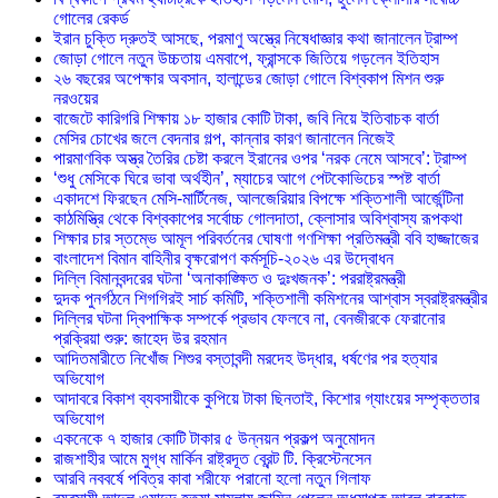
গোলের রেকর্ড
ইরান চুক্তি দ্রুতই আসছে, পরমাণু অস্ত্রে নিষেধাজ্ঞার কথা জানালেন ট্রাম্প
জোড়া গোলে নতুন উচ্চতায় এমবাপে, ফ্রান্সকে জিতিয়ে গড়লেন ইতিহাস
২৬ বছরের অপেক্ষার অবসান, হালান্ডের জোড়া গোলে বিশ্বকাপ মিশন শুরু
নরওয়ের
বাজেটে কারিগরি শিক্ষায় ১৮ হাজার কোটি টাকা, জবি নিয়ে ইতিবাচক বার্তা
মেসির চোখের জলে বেদনার গল্প, কান্নার কারণ জানালেন নিজেই
পারমাণবিক অস্ত্র তৈরির চেষ্টা করলে ইরানের ওপর ‘নরক নেমে আসবে’: ট্রাম্প
‘শুধু মেসিকে ঘিরে ভাবা অর্থহীন’, ম্যাচের আগে পেটকোভিচের স্পষ্ট বার্তা
একাদশে ফিরছেন মেসি-মার্টিনেজ, আলজেরিয়ার বিপক্ষে শক্তিশালী আর্জেন্টিনা
কাঠমিস্ত্রি থেকে বিশ্বকাপের সর্বোচ্চ গোলদাতা, ক্লোসার অবিশ্বাস্য রূপকথা
শিক্ষার চার স্তম্ভে আমূল পরিবর্তনের ঘোষণা গণশিক্ষা প্রতিমন্ত্রী ববি হাজ্জাজের
বাংলাদেশ বিমান বাহিনীর বৃক্ষরোপণ কর্মসূচি-২০২৬ এর উদ্বোধন
দিল্লি বিমানবন্দরের ঘটনা ‘অনাকাঙ্ক্ষিত ও দুঃখজনক’: পররাষ্ট্রমন্ত্রী
দুদক পুনর্গঠনে শিগগিরই সার্চ কমিটি, শক্তিশালী কমিশনের আশ্বাস স্বরাষ্ট্রমন্ত্রীর
দিল্লির ঘটনা দ্বিপাক্ষিক সম্পর্কে প্রভাব ফেলবে না, বেনজীরকে ফেরানোর
প্রক্রিয়া শুরু: জাহেদ উর রহমান
আদিতমারীতে নিখোঁজ শিশুর বস্তাবন্দী মরদেহ উদ্ধার, ধর্ষণের পর হত্যার
অভিযোগ
আদাবরে বিকাশ ব্যবসায়ীকে কুপিয়ে টাকা ছিনতাই, কিশোর গ্যাংয়ের সম্পৃক্ততার
অভিযোগ
একনেকে ৭ হাজার কোটি টাকার ৫ উন্নয়ন প্রকল্প অনুমোদন
রাজশাহীর আমে মুগ্ধ মার্কিন রাষ্ট্রদূত ব্রেন্ট টি. ক্রিস্টেনসেন
আরবি নববর্ষে পবিত্র কাবা শরীফে পরানো হলো নতুন গিলাফ