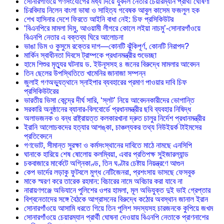
সোনারগাঁওয়ে গণসংযোগের মধ্য দিয়ে যুবদল নেতার চেয়ারম্যান প্রার্থী ঘোষণা
চিরবিদায় নিলেন বাংলা ভাষা ও সাহিত্য গবেষক আবুল কাসেম ফজলুল হক
শেখ হাসিনার দেশে ফিরতে আইনি বাধা নেই: চিফ প্রসিকিউটর
‘বিএনপিরে মামলা দিমু, আওয়ামী লীগরে কোলে লইয়া নাচমু’-সোনারগাঁওয়ে
বিএনপি নেতার এ বক্তব্য ঘিরে আলোচনা
ভাঙা ডিম ও কুসুমে রক্তের দাগ—কোনটি ঝুঁকিপূর্ণ, কোনটি নিরাপদ?
মার্কিন স্বাধীনতা দিবসে ট্রাম্পকে প্রধানমন্ত্রীর শুভেচ্ছা
হামে শিশুর মৃত্যুর ঘটনায় ড. ইউনূসসহ ৪ জনের বিরুদ্ধে মামলার আবেদন
তিন ছেলের উপস্থিতিতে খামেনির জানাজা সম্পন্ন
জুলাই গণঅভ্যুত্থানে স্নাইপার ব্যবহারের প্রমাণ পাওয়ার দাবি চিফ
প্রসিকিউটরের
ভারতীয় ভিসা কেন্দ্রে দীর্ঘ সারি, ‘স্লট’ নিয়ে আবেদনকারীদের ভোগান্তি
সরকারি অনুষ্ঠানের ব্যানার-বিলবোর্ডে প্রধানমন্ত্রীর ছবি ব্যবহার নিষিদ্ধ
অলাভজনক ও বন্ধ রাষ্ট্রায়ত্ত কলকারখানা দ্রুত চালুর নির্দেশ প্রধানমন্ত্রীর
ইরানি আলোচকদের হত্যার আশঙ্কা, চাঞ্চল্যকর তথ্য নিউইয়র্ক টাইমসের
প্রতিবেদনে
গণভোট, সীমান্ত সুরক্ষা ও কর্মসংস্থানের দাবিতে মাঠে নামছে এনসিপি
ঘানাকে হারিয়ে শেষ ষোলোয় কলম্বিয়া, এবার প্রতিপক্ষ সুইজারল্যান্ড
চকবাজারে মার্কেটে অগ্নিকাণ্ড, তিন ঘণ্টার চেষ্টায় নিয়ন্ত্রণে আগুন
কেপ ভার্দের লড়াকু ফুটবলে মুগ্ধ নেটিজেনরা, প্রশংসায় ভাসছে ফেসবুক
মাকে স্মরণ করে তারেক রহমান: বিচারের নামে অবিচার করা যাবে না
নারায়ণগঞ্জে অভিযানে পুলিশের ওপর হামলা, মূল অভিযুক্ত দুই ভাই গ্রেপ্তার
বিশ্বনেতাদের সঙ্গে বৈঠকে আগ্রাসনের বিরুদ্ধে কঠোর অবস্থান জানাল ইরান
সোনারগাঁওয়ে আসামি ধরতে গিয়ে তিন পুলিশ সদস্যসহ চারজনকে কুপিয়ে জখম
সোনারগাঁওয়ে চেয়ারম্যান প্রার্থী ঘোষনা দেওয়ায় বিএনপি নেতাকে প্রাণনাশের