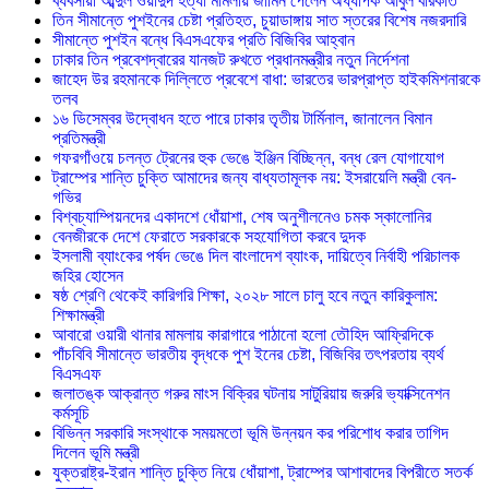
ব্যবসায়ী আব্দুল ওয়াদুদ হত্যা মামলায় জামিন পেলেন অধ্যাপক আবুল বারকাত
তিন সীমান্তে পুশইনের চেষ্টা প্রতিহত, চুয়াডাঙ্গায় সাত স্তরের বিশেষ নজরদারি
সীমান্তে পুশইন বন্ধে বিএসএফের প্রতি বিজিবির আহ্বান
ঢাকার তিন প্রবেশদ্বারের যানজট রুখতে প্রধানমন্ত্রীর নতুন নির্দেশনা
জাহেদ উর রহমানকে দিল্লিতে প্রবেশে বাধা: ভারতের ভারপ্রাপ্ত হাইকমিশনারকে
তলব
১৬ ডিসেম্বর উদ্বোধন হতে পারে ঢাকার তৃতীয় টার্মিনাল, জানালেন বিমান
প্রতিমন্ত্রী
গফরগাঁওয়ে চলন্ত ট্রেনের হুক ভেঙে ইঞ্জিন বিচ্ছিন্ন, বন্ধ রেল যোগাযোগ
ট্রাম্পের শান্তি চুক্তি আমাদের জন্য বাধ্যতামূলক নয়: ইসরায়েলি মন্ত্রী বেন-
গভির
বিশ্বচ্যাম্পিয়নদের একাদশে ধোঁয়াশা, শেষ অনুশীলনেও চমক স্কালোনির
বেনজীরকে দেশে ফেরাতে সরকারকে সহযোগিতা করবে দুদক
ইসলামী ব্যাংকের পর্ষদ ভেঙে দিল বাংলাদেশ ব্যাংক, দায়িত্বে নির্বাহী পরিচালক
জহির হোসেন
ষষ্ঠ শ্রেণি থেকেই কারিগরি শিক্ষা, ২০২৮ সালে চালু হবে নতুন কারিকুলাম:
শিক্ষামন্ত্রী
আবারো ওয়ারী থানার মামলায় কারাগারে পাঠানো হলো তৌহিদ আফ্রিদিকে
পাঁচবিবি সীমান্তে ভারতীয় বৃদ্ধকে পুশ ইনের চেষ্টা, বিজিবির তৎপরতায় ব্যর্থ
বিএসএফ
জলাতঙ্ক আক্রান্ত গরুর মাংস বিক্রির ঘটনায় সাটুরিয়ায় জরুরি ভ্যাক্সিনেশন
কর্মসূচি
বিভিন্ন সরকারি সংস্থাকে সময়মতো ভূমি উন্নয়ন কর পরিশোধ করার তাগিদ
দিলেন ভূমি মন্ত্রী
যুক্তরাষ্ট্র-ইরান শান্তি চুক্তি নিয়ে ধোঁয়াশা, ট্রাম্পের আশাবাদের বিপরীতে সতর্ক