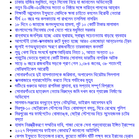
ঢাকায় হাজির মধুমিতা, নতুন সিনেমা নিয়ে যা জানালেন অভিনেত্রী
নতুন ডিএজি-এএজিদের সততা ও নিষ্ঠার সঙ্গে দায়িত্ব পালনের আহ্বান
শিক্ষার্থী আন্দোলন ইস্যুতে মোদিকে ক্ষমা চাইতে বললেন বিরোধী নেতারা
দীর্ঘ ২০ বছর পর কলকাতায় পা রাখলেন তসলিমা নাসরিন
১৮ দিনে ৩ জাহাজে জলদস্যুদের হামলা, লুট ১০ কোটি টাকার মালামাল
বাংলাদেশের সিনেমায় দেখা যেতে পারে মধুমিতা সরকার
রান্নাঘরে জনপ্রিয় হচ্ছে এয়ার ফ্রায়ার, স্বাস্থ্য সচেতনতায় বাড়ছে ব্যবহার
আগস্টেই ঢাকা-কক্সবাজার রুটে যুক্ত হচ্ছে আরও একজোড়া আন্তঃনগর ট্রেন
জুলাই গণঅভ্যুত্থান স্মরণে রাজধানীতে তারকাবহুল কনসার্ট
লুডু খেলা নিয়ে সংঘর্ষে ব্রাহ্মণবাড়িয়ায় নিহত ১, আহত অন্তত ২০
প্যান্টের ভেতরে লুকানো কোটি টাকার সোনাসহ ভারতীয় নাগরিক আটক
সাড়ে ৬ বছরে রাজধানীর সড়কে প্রাণ গেল ১,৩৮৪ জনের, ৩৮ শতাংশই
মোটরসাইকেল আরোহী
সোনারগাঁওয়ে দুই হাসপাতালকে জরিমানা, অপারেশন থিয়েটার সিলগালা
কক্সবাজারে প্যারাসেইলিং করতে গিয়ে পর্যটকের মৃত্যু
শুটিংয়ে গুরুতর আহত রাশমিকা মান্দানা, ছয় সপ্তাহ সম্পূর্ণ বিশ্রামে
সোনারগাঁওয়ে ছাত্রদল নেতার বিরুদ্ধে জমি দখল করে গ্যারেজ নির্মাণের
অভিযোগ
সালমান-সঞ্জয়ের বন্ধুত্বে মুগ্ধ নেটদুনিয়া, ভাইরাল আবেগঘন ছবি
মিরপুর-১০ মেট্রোরেল স্টেশনের নিচে বোমাসদৃশ বস্তু, ঘিরে রেখেছে পুলিশ
মিরপুরের পর ফার্মগেটেও বোমাতঙ্ক, মেট্রো স্টেশনের নিচে সন্দেহজনক চটের
বস্তা
হামাস নিরস্ত্রীকরণে সম্মতির দাবি, গাজা থেকে সেনা প্রত্যাহারের ইঙ্গিত ট্রাম্পের
২০২৭ বিশ্বকাপের ফাইনাল কোথায়? জানালো আইসিসি
কেশম ইস্যুতে উত্তেজনা চরমে, কুয়েতে মার্কিন ঘাঁটি লক্ষ্য করে ইরানের ড্রোন