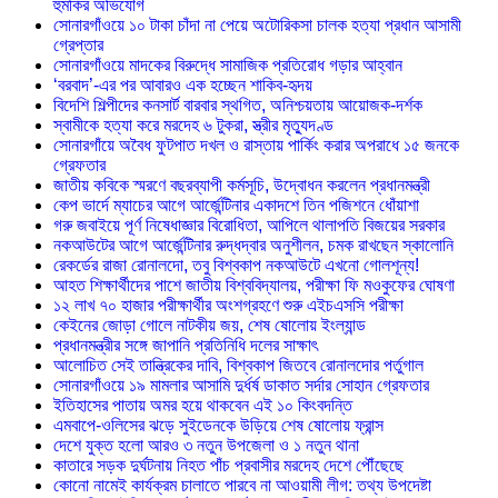
হুমকির অভিযোগ
সোনারগাঁওয়ে ১০ টাকা চাঁদা না পেয়ে অটোরিকসা চালক হত্যা প্রধান আসামী
গ্রেপ্তার
সোনারগাঁওয়ে মাদকের বিরুদ্ধে সামাজিক প্রতিরোধ গড়ার আহ্বান
‘বরবাদ’-এর পর আবারও এক হচ্ছেন শাকিব-হৃদয়
বিদেশি শিল্পীদের কনসার্ট বারবার স্থগিত, অনিশ্চয়তায় আয়োজক-দর্শক
স্বামীকে হত্যা করে মরদেহ ৬ টুকরা, স্ত্রীর মৃত্যুদণ্ড
সোনারগাঁয়ে অবৈধ ফুটপাত দখল ও রাস্তায় পার্কিং করার অপরাধে ১৫ জনকে
গ্রেফতার
জাতীয় কবিকে স্মরণে বছরব্যাপী কর্মসূচি, উদ্বোধন করলেন প্রধানমন্ত্রী
কেপ ভার্দে ম্যাচের আগে আর্জেন্টিনার একাদশে তিন পজিশনে ধোঁয়াশা
গরু জবাইয়ে পূর্ণ নিষেধাজ্ঞার বিরোধিতা, আপিলে থালাপতি বিজয়ের সরকার
নকআউটের আগে আর্জেন্টিনার রুদ্ধদ্বার অনুশীলন, চমক রাখছেন স্কালোনি
রেকর্ডের রাজা রোনালদো, তবু বিশ্বকাপ নকআউটে এখনো গোলশূন্য!
আহত শিক্ষার্থীদের পাশে জাতীয় বিশ্ববিদ্যালয়, পরীক্ষা ফি মওকুফের ঘোষণা
১২ লাখ ৭০ হাজার পরীক্ষার্থীর অংশগ্রহণে শুরু এইচএসসি পরীক্ষা
কেইনের জোড়া গোলে নাটকীয় জয়, শেষ ষোলোয় ইংল্যান্ড
প্রধানমন্ত্রীর সঙ্গে জাপানি প্রতিনিধি দলের সাক্ষাৎ
আলোচিত সেই তান্ত্রিকের দাবি, বিশ্বকাপ জিতবে রোনালদোর পর্তুগাল
সোনারগাঁওয়ে ১৯ মামলার আসামি দুর্ধর্ষ ডাকাত সর্দার সোহান গ্রেফতার
ইতিহাসের পাতায় অমর হয়ে থাকবেন এই ১০ কিংবদন্তি
এমবাপে-ওলিসের ঝড়ে সুইডেনকে উড়িয়ে শেষ ষোলোয় ফ্রান্স
দেশে যুক্ত হলো আরও ৩ নতুন উপজেলা ও ১ নতুন থানা
কাতারে সড়ক দুর্ঘটনায় নিহত পাঁচ প্রবাসীর মরদেহ দেশে পৌঁছেছে
কোনো নামেই কার্যক্রম চালাতে পারবে না আওয়ামী লীগ: তথ্য উপদেষ্টা