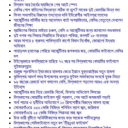
বিশ্বাস আর ধৈর্যের ম্যাজিকে শেষ আটে স্পেন
মেসির গোল বাতিলের সিদ্ধান্ত সঠিক না ভুল? সাবেক দুই রেফারির ভিন্ন মত
ফিফা সভাপতির বিরুদ্ধে তদন্তের দাবি ইউরোপীয় আইনপ্রণেতাদের
আর্জেন্টিনার নাটকীয় জয়ে আবেগঘন বার্তা অপরাজিতার, মেসির নেতৃত্বে দেখলেন
জীবনের শিক্ষা
ব্রাজিলের বিদায়ে মর্মাহত চঞ্চল, মেসি ও আর্জেন্টিনার জন্য জানালেন শুভকামনা
দুই দশক পর গিজার পিরামিডে ফিরছেন শাকিরা, কনসার্ট ২৮ নভেম্বর
আরব সাগরে ৫ ক্রুসহ পাকিস্তানি কার্গো বিমান নিখোঁজ, জোরালো উদ্ধার
অভিযান
পাহাড়সম চ্যালেঞ্জ পেরিয়ে আর্জেন্টিনার রূপকথার জয়, কোয়ার্টার ফাইনালে মেসির
দল
টাইব্রেকারে কলম্বিয়াকে হারিয়ে ৭২ বছর পর বিশ্বকাপের কোয়ার্টার ফাইনালে
সুইজারল্যান্ড
হরমুজ প্রণালিতে ট্যাংকারে হামলার জেরে ইরানে যুক্তরাষ্ট্রের নতুন হামলা
কুমিল্লায় আদর্শ সদর উপজেলার ধনপুরে ফুটবল সমর্থকদের সংঘর্ষে যুবক নিহত
৯৬ বছরের রেকর্ডে ভাগ বসালেন মেসি, বিশ্বকাপে গড়লেন আরও এক অনন্য
ইতিহাস
আর্জেন্টিনার জয় নিয়ে রেফারিং বিতর্ক, ফিফায় অভিযোগ মিসরের
বিশ্বকাপের কোয়ার্টার ফাইনাল সূচি প্রকাশ, শেষ আটে জমজমাট লড়াই
অর্থ পাচার ও দুর্নীতির অভিযোগে ১০ শিল্পগোষ্ঠীর বিরুদ্ধে মামলা হচ্ছে
সোনারগাঁওয়ে ২৬৩ কেজি নিষিদ্ধ পলিথিন ব্যাগ জব্দ, জরিমানা
সোনারগাঁওয়ে ২৫ কেজি নিষিদ্ধ পিরানহা মাছ জব্দ
টানা ভারী বৃষ্টিতে অনির্দিষ্টকালের জন্য বন্ধ সাজেক পর্যটনকেন্দ্র
বিশ্বকাপের সেমিফাইনালে নতুন বল ‘ট্রিওন্ডা ফাইনাল’