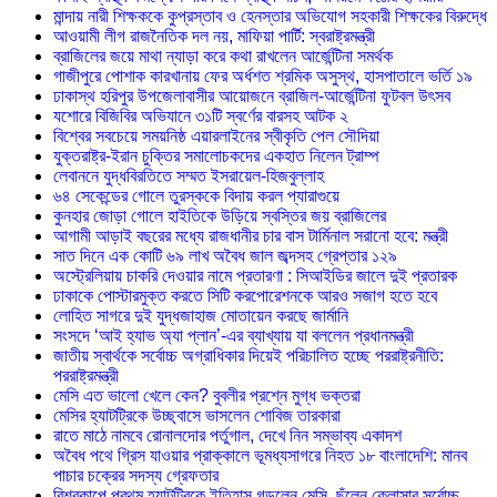
মান্দায় নারী শিক্ষককে কুপ্রস্তাব ও হেনস্তার অভিযোগ সহকারী শিক্ষকের বিরুদ্ধে
আওয়ামী লীগ রাজনৈতিক দল নয়, মাফিয়া পার্টি: স্বরাষ্ট্রমন্ত্রী
ব্রাজিলের জয়ে মাথা ন্যাড়া করে কথা রাখলেন আর্জেন্টিনা সমর্থক
গাজীপুরে পোশাক কারখানায় ফের অর্ধশত শ্রমিক অসুস্থ, হাসপাতালে ভর্তি ১৯
ঢাকাস্থ হরিপুর উপজেলাবাসীর আয়োজনে ব্রাজিল-আর্জেন্টিনা ফুটবল উৎসব
যশোরে বিজিবির অভিযানে ৩১টি স্বর্ণের বারসহ আটক ২
বিশ্বের সবচেয়ে সময়নিষ্ঠ এয়ারলাইনের স্বীকৃতি পেল সৌদিয়া
যুক্তরাষ্ট্র-ইরান চুক্তির সমালোচকদের একহাত নিলেন ট্রাম্প
লেবাননে যুদ্ধবিরতিতে সম্মত ইসরায়েল-হিজবুল্লাহ
৬৪ সেকেন্ডের গোলে তুরস্ককে বিদায় করল প্যারাগুয়ে
কুনহার জোড়া গোলে হাইতিকে উড়িয়ে স্বস্তির জয় ব্রাজিলের
আগামী আড়াই বছরের মধ্যে রাজধানীর চার বাস টার্মিনাল সরানো হবে: মন্ত্রী
সাত দিনে এক কোটি ৬৯ লাখ অবৈধ জাল জব্দসহ গ্রেপ্তার ১২৯
‎অস্ট্রেলিয়ায় চাকরি দেওয়ার নামে প্রতারণা : সিআইডির জালে দুই প্রতারক
ঢাকাকে পোস্টারমুক্ত করতে সিটি করপোরেশনকে আরও সজাগ হতে হবে
লোহিত সাগরে দুই যুদ্ধজাহাজ মোতায়েন করছে জার্মানি
সংসদে ‘আই হ্যাভ অ্যা প্লান’-এর ব্যাখ্যায় যা বললেন প্রধানমন্ত্রী
জাতীয় স্বার্থকে সর্বোচ্চ অগ্রাধিকার দিয়েই পরিচালিত হচ্ছে পররাষ্ট্রনীতি:
পররাষ্ট্রমন্ত্রী
মেসি এত ভালো খেলে কেন? বুবলীর প্রশ্নে মুগ্ধ ভক্তরা
মেসির হ্যাটট্রিকে উচ্ছ্বাসে ভাসলেন শোবিজ তারকারা
রাতে মাঠে নামবে রোনালদোর পর্তুগাল, দেখে নিন সম্ভাব্য একাদশ
‎অবৈধ পথে গ্রিস যাওয়ার প্রাক্কালে ভূমধ্যসাগরে নিহত ১৮ বাংলাদেশি: মানব
পাচার চক্রের সদস্য গ্রেফতার
বিশ্বকাপে প্রথম হ্যাটট্রিকে ইতিহাস গড়লেন মেসি, ছুঁলেন ক্লোসার সর্বোচ্চ