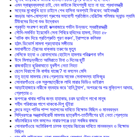
এমন স্বাস্থ্যব্যবস্থা চাই, যেন কাউকে বিদেশমুখী হতে না হয়: প্রধানমন্ত্রী
সত্যের মুখোমুখি হতে চাইলে শেখ হাসিনা অবশ্যই ফিরবেন: আইনমন্ত্রী
বগুড়ায় আল-মোস্তফা গ্রুপের সহযোগী প্রতিষ্ঠান হেরিটেজ পলিমার অ্যান্ড ল্যামি
টিউবসের ডিপো শুভ উদ্বোধন
প্রকৃতি সংরক্ষণ করেই কক্সবাজারে পর্যটন উন্নয়ন: স্বরাষ্ট্রমন্ত্রী
সৌদি-সমর্থিত ইয়েমেনি সেনা শিবিরে হুথিদের হামলা, নিহত ৫৮
‘নাটক বাদ দিয়ে প্রতিশ্রুতি পূরণ করুন’, ট্রাম্পকে কলিবফ
হঠাৎ ডিভোর্স মামলা প্রত্যাহার সঙ্গীতার
মহাখালীতে ট্রেনের ধাক্কায় তরুণের মৃত্যু
মেসিকে হত্যা ও রোনালদোর হোটেলে হামলার পরিকল্পনা ফাঁস
ঈদে মিলাদুন্নবীতে আমিরাতে টানা ৩ দিনের ছুটি
রাজবাড়ীতে ছুরিকাঘাতে যুবলীগ নেতা নিহত
ছেলে থিয়াগো কি বার্সায় যাচ্ছে? যা বললেন মেসি
তনু হত্যা মামলায় ফের গ্রেপ্তার সাবেক সেনাসদস্য হাফিজুর
সোনারগাঁওয়ে এক স্কুলছাত্রীকে লাথি মারার ভিডিও ভাইরাল
আড়াইহাজারে নারীকে ব্যবহার করে ‘হানি ট্র্যাপ’, অপহরণের পর মুক্তিপণ আদায়,
গ্রেপ্তার ৩
রূপগঞ্জে খাবার পানির জন্য হাহাকার, চরম দুর্ভোগে লাখো মানুষ
শহীদ পরিবারের পাশে থাকবো-দিপু ভূঁইয়া
বন্দরে নতুন পানির পাম্প স্থাপনের দাবিতে বিক্ষোভ মিছিল ও মানববন্ধন
সিদ্ধিরগঞ্জে সন্ত্রাসবিরোধী মামলায় ছাত্রলীগ-তাতীলীগের দুই নেতা গ্রেপ্তার ‎
কাঁচামরিচের দাম কমলেও নারায়ণগঞ্জে চড়া সবজির বাজার
সোনারগাঁওয়ে অটোরিকশা চালক হত্যার বিচারের দাবিতে মানববন্ধন ও বিক্ষোভ
মিছিল