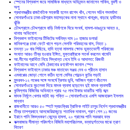
স্পেনের বিশ্বকাপ জয়ে সামাজিক মাধ্যমে অভিনন্দন জানালেন শাকিব, বুবলী ও
অপু
প্রধানমন্ত্রীর রাজনৈতিক সহকারী হলেন রাশেদ খাঁন, পেলেন সচিব পদমর্যাদা
সোনারগাঁওয়ে ঢাকা-চট্টগ্রাম মহাসড়কের নানা স্থানে খানাখন্দ, বাড়ছে দুর্ঘটনার
ঝুঁকি
চৌদ্দগ্রামে চৌদ্দগ্রামে বাড়ি নির্মাণকে ঘিরে সংঘর্ষ, হামলা-ভাঙচুরে আহত ৪,
থানায় অভিযোগ
বিশ্বকাপ ফাইনালের টিকিটের সর্বনিম্ন দাম ১০ হাজার ডলার!
মানিকগঞ্জে চাকা ফেটে খালে পড়ল সেলফি পরিবহনের বাস, নিহত ১
তদন্ত ১৮ বার পিছিয়ে, হাদি হত্যা মামলায় ক্ষোভ ভুক্তভোগী পরিবারের
সংঘাত আরও তীব্র হওয়ার ইঙ্গিত, যুক্তরাষ্ট্রকে সতর্ক করলেন খামেনি
আ.লীগের প্রার্থিতা নিয়ে সিদ্ধান্ত নেবে ইসি ও আদালত: রিজভী
ফাইনালের আগে মেসি ঠেকানোর রণকৌশল জানাল স্পেন
বিশ্বকাপ ফাইনালে ঢাকার মঞ্চ মাতাবেন সঞ্জয় দেব ও প্রীতম হাসান
এমবাপ্পের জোড়া গোলে কঠিন হলো মেসির গোল্ডেন বুটের লড়াই
সুন্দরবন-১২ লঞ্চের সঙ্গে সংঘর্ষে ট্রলার ডুবি, আটজন প্রাণে বাঁচলেন
সোনারগাঁওয়ে মুচলেকা দিয়ে মাদক ব্যবসা ছাড়লেন দুই মাদক ব্যবসায়ী
কুমিল্লায় বিজিবির অভিযানে প্রায় ৭৫ লাখ টাকার ভারতীয় শাড়ি জব্দ
মাদক নির্মূলে খেলার মাঠই বড় শক্তি – সোনারগাঁওয়ে এমপি আজহারুল ইসলাম
মান্নান
রাজধানীতে আরও ৫০ স্পটে স্বয়ংক্রিয় ট্রাফিক লাইট চালুর নির্দেশ প্রধানমন্ত্রীর
তীব্র তাপপ্রবাহে আলজেরিয়াজুড়ে শতাধিক দাবানল, প্রাণ গেল ১১ জনের
ইরানে পানি বিশুদ্ধকরণ কেন্দ্রে হামলা, ২০ গ্রামের পানি সরবরাহ বন্ধ
কক্সবাজার সীমান্ত পরিদর্শনে বিজিবি মহাপরিচালক, বন্যাদুর্গতদের মাঝে ত্রাণ
বিতরণ