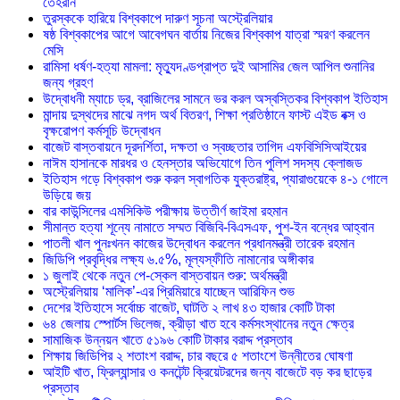
তেহরান
তুরস্ককে হারিয়ে বিশ্বকাপে দারুণ সূচনা অস্ট্রেলিয়ার
ষষ্ঠ বিশ্বকাপের আগে আবেগঘন বার্তায় নিজের বিশ্বকাপ যাত্রা স্মরণ করলেন
মেসি
রামিসা ধর্ষণ-হত্যা মামলা: মৃত্যুদণ্ডপ্রাপ্ত দুই আসামির জেল আপিল শুনানির
জন্য গ্রহণ
উদ্বোধনী ম্যাচে ড্র, ব্রাজিলের সামনে ভর করল অস্বস্তিকর বিশ্বকাপ ইতিহাস
মান্দায় দুস্থদের মাঝে নগদ অর্থ বিতরণ, শিক্ষা প্রতিষ্ঠানে ফাস্ট এইড বক্স ও
বৃক্ষরোপণ কর্মসূচি উদ্বোধন
বাজেট বাস্তবায়নে দূরদর্শিতা, দক্ষতা ও স্বচ্ছতার তাগিদ এফবিসিসিআইয়ের
নাঈম হাসানকে মারধর ও হেনস্তার অভিযোগে তিন পুলিশ সদস্য ক্লোজড
ইতিহাস গড়ে বিশ্বকাপ শুরু করল স্বাগতিক যুক্তরাষ্ট্র, প্যারাগুয়েকে ৪-১ গোলে
উড়িয়ে জয়
বার কাউন্সিলের এমসিকিউ পরীক্ষায় উত্তীর্ণ জাইমা রহমান
সীমান্ত হত্যা শূন্যে নামাতে সম্মত বিজিবি-বিএসএফ, পুশ-ইন বন্ধের আহ্বান
পাতলী খাল পুনঃখনন কাজের উদ্বোধন করলেন প্রধানমন্ত্রী তারেক রহমান
জিডিপি প্রবৃদ্ধির লক্ষ্য ৬.৫%, মূল্যস্ফীতি নামানোর অঙ্গীকার
১ জুলাই থেকে নতুন পে-স্কেল বাস্তবায়ন শুরু: অর্থমন্ত্রী
অস্ট্রেলিয়ায় ‘মালিক’-এর প্রিমিয়ারে যাচ্ছেন আরিফিন শুভ
দেশের ইতিহাসে সর্বোচ্চ বাজেট, ঘাটতি ২ লাখ ৪৩ হাজার কোটি টাকা
৬৪ জেলায় স্পোর্টস ভিলেজ, ক্রীড়া খাত হবে কর্মসংস্থানের নতুন ক্ষেত্র
সামাজিক উন্নয়ন খাতে ৫১৯৬ কোটি টাকার বরাদ্দ প্রস্তাব
শিক্ষায় জিডিপির ২ শতাংশ বরাদ্দ, চার বছরে ৫ শতাংশে উন্নীতের ঘোষণা
আইটি খাত, ফ্রিল্যান্সার ও কনটেন্ট ক্রিয়েটরদের জন্য বাজেটে বড় কর ছাড়ের
প্রস্তাব