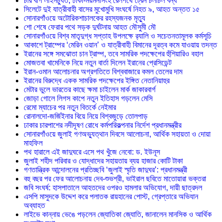
চার বগি লাইনচ্যুত, ঢাকা-ময়মনসিংহ রেলপথে ট্রেন চলাচল বন্ধ
সিলেটে দুই যাত্রীবাহী বাসের মুখোমুখি সংঘর্ষে নিহত ৯, আহত অন্তত ১৫
সোনারগাঁওয়ে অটোরিকশাচালকের রহস্যজনক মৃত্যু
শো শেষে ফেরার পথে সড়ক দুর্ঘটনায় আহত মৌসুমী মৌ
সোনারগাঁওয়ে বিশ্ব মাতৃদুগ্ধ সপ্তাহ উপলক্ষে র‍্যালি ও সচেতনতামূলক কর্মসূচি
আকাশে ট্রাম্পের ‘মেরিন ওয়ান’ ও যাত্রীবাহী বিমানের দূরত্ব কমে যাওয়ায় তদন্ত
ইরানের সঙ্গে সমঝোতা চান ট্রাম্প, তবে সামরিক পদক্ষেপের হুঁশিয়ারিও বহাল
মোজতবা খামেনিকে নিয়ে নতুন বার্তা দিলেন ইরানের প্রেসিডেন্ট
ইরান-ওমান আলোচনার অগ্রগতিতে বিশ্ববাজারে কমল তেলের দাম
ইরানের বিরুদ্ধে একক সামরিক পদক্ষেপের ইঙ্গিত নেতানিয়াহুর
মেটার ভুলে ভারতের কাছে ক্ষমা চাইলেন মার্ক জাকারবার্গ
জোড়া গোলে লিগস কাপে নতুন ইতিহাস গড়লেন মেসি
রেমো ম্যাচের পর নতুন বিতর্কে নেইমার
রোনালদো-জর্জিইনার বিয়ে নিয়ে বিশ্বজুড়ে তোলপাড়
ঢাকার চারপাশের নদীদূষণ রোধে কর্মপরিকল্পনার নির্দেশ প্রধানমন্ত্রীর
সোনারগাঁওয়ে জুলাই গণঅভ্যুত্থান দিবসে আলোচনা, আর্থিক সহায়তা ও দোয়া
মাহফিল
পথ হারালে এই জাদুঘরে এসে পথ খুঁজে নেবো: ড. ইউনূস
জুলাই শহীদ পরিবার ও যোদ্ধাদের সহায়তায় ব্যয় হাজার কোটি টাকা
গণতান্ত্রিক আন্দোলনের প্রতিচ্ছবি ‘জুলাই স্মৃতি জাদুঘর’: প্রধানমন্ত্রী
বহু বছর পর ফের আলোচনায় দেব-শুভশ্রী, ভাইরাল ছবিতে মাতোয়ারা ভক্তরা
জবি সংঘর্ষ: হাসপাতালে আহতদের ওপরও হামলার অভিযোগ, দায়ী ছাত্রদল
এসপি মাসুদকে উদ্দেশ করে পলাতক রায়হানের পোস্ট, গ্রেপ্তারে অভিযান
অব্যাহত
লাইভে কান্নায় ভেঙে পড়লেন জ্যোতিকা জ্যোতি, জানালেন মানসিক ও আর্থিক