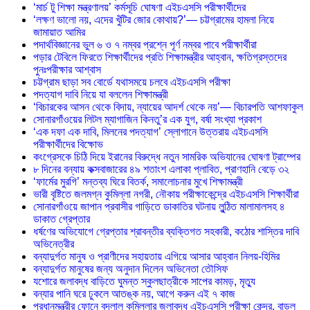
‘মার্চ টু শিক্ষা মন্ত্রণালয়’ কর্মসূচি ঘোষণা এইচএসসি পরীক্ষার্থীদের
‘লক্ষণ ভালো নয়, এদের খুঁটির জোর কোথায়?’— চট্টগ্রামের হামলা নিয়ে
জামায়াত আমির
পদার্থবিজ্ঞানের ভুল ৬ ও ৭ নম্বর প্রশ্নে পূর্ণ নম্বর পাবে পরীক্ষার্থীরা
পড়ার টেবিলে ফিরতে শিক্ষার্থীদের প্রতি শিক্ষামন্ত্রীর আহ্বান, ক্ষতিগ্রস্তদের
পুনঃপরীক্ষার আশ্বাস
চট্টগ্রাম ছাড়া সব বোর্ডে যথাসময়ে চলবে এইচএসসি পরীক্ষা
পদত্যাগ দাবি নিয়ে যা বললেন শিক্ষামন্ত্রী
‘বিচারকের আসন থেকে বিদায়, ন্যায়ের আদর্শ থেকে নয়’— বিচারপতি আশফাকুল
সোনারগাঁওয়ের লিটল ম্যাগাজিন কিনতু’র এক যুগ, বর্ষা সংখ্যা প্রকাশ
‘এক দফা এক দাবি, মিলনের পদত্যাগ’ স্লোগানে উত্তরায় এইচএসসি
পরীক্ষার্থীদের বিক্ষোভ
কংগ্রেসকে চিঠি দিয়ে ইরানের বিরুদ্ধে নতুন সামরিক অভিযানের ঘোষণা ট্রাম্পের
৮ দিনের বন্যায় কক্সবাজারের ৪৯ শতাংশ এলাকা প্লাবিত, প্রাণহানি বেড়ে ৩২
‘ফার্মের মুরগি’ মন্তব্য ঘিরে বিতর্ক, সমালোচনার মুখে শিক্ষামন্ত্রী
ভারী বৃষ্টিতে জলমগ্ন কুমিল্লা নগরী, নৌকায় পরীক্ষাকেন্দ্রে এইচএসসি শিক্ষার্থীরা
সোনারগাঁওয়ে জাপান প্রবাসীর গাড়িতে ডাকাতির ঘটনায় লুন্ঠিত মালামালসহ ৪
ডাকাত গ্রেপ্তার
ধর্ষণের অভিযোগে গ্রেপ্তার শ্রাবন্তীর ব্যক্তিগত সহকারী, কঠোর শাস্তির দাবি
অভিনেত্রীর
বন্যাদুর্গত মানুষ ও প্রাণীদের সহায়তায় এগিয়ে আসার আহ্বান নিলয়-হিমির
বন্যাদুর্গত মানুষের জন্য অনুদান দিলেন অভিনেতা তৌসিফ
যশোরে জলাবদ্ধ বাড়িতে ঘুমন্ত স্কুলছাত্রীকে সাপের কামড়, মৃত্যু
বন্যার পানি ঘরে ঢুকলে আতঙ্ক নয়, আগে করুন এই ৭ কাজ
প্রধানমন্ত্রীর ফোনে বদলাল কুমিল্লার জলাবদ্ধ এইচএসসি পরীক্ষা কেন্দ্র, বাড়ল