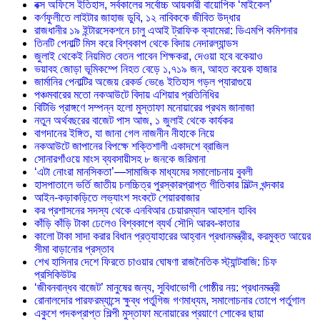
বক্স অফিসে ইতিহাস, সর্বকালের সর্বোচ্চ আয়কারী বায়োপিক ‘মাইকেল’
কর্ণফুলীতে লাইটার জাহাজ ডুবি, ১২ নাবিককে জীবিত উদ্ধার
রাজধানীর ১৯ ইন্টারসেকশনে চালু এআই ট্রাফিক ক্যামেরা: ডিএমপি কমিশনার
তিনটি পেনাল্টি মিস করে বিশ্বকাপ থেকে বিদায় নেদারল্যান্ডস
জুলাই থেকেই নিয়মিত বেতন পাবেন শিক্ষকরা, দেওয়া হবে বকেয়াও
ভয়াবহ জোড়া ভূমিকম্পে নিহত বেড়ে ১,৭১৯ জন, আহত কয়েক হাজার
জার্মানির পেনাল্টির অজেয় রেকর্ড ভেঙে ইতিহাস গড়ল প্যারাগুয়ে
পঞ্চমবারের মতো নকআউটে বিদায় এশিয়ার প্রতিনিধির
বিটিভি প্রাঙ্গণে সম্পন্ন হলো মুস্তাফা মনোয়ারের প্রথম জানাজা
নতুন অর্থবছরের বাজেট পাস আজ, ১ জুলাই থেকে কার্যকর
বাগদানের ইঙ্গিত, যা জানা গেল নাজনীন নীহাকে নিয়ে
নকআউটে জাপানের বিপক্ষে শক্তিশালী একাদশে ব্রাজিল
সোনারগাঁওয়ে মাংস ব্যবসায়ীসহ ৮ জনকে জরিমানা
‘এটা নোংরা মানসিকতা’—সামাজিক মাধ্যমের সমালোচনায় বুবলী
হাসপাতালে ভর্তি জাতীয় চলচ্চিত্র পুরস্কারপ্রাপ্ত গীতিকার মিল্টন খন্দকার
আইন-কড়াকড়িতে লভ্যাংশ সংকটে শেয়ারবাজার
কর প্রশাসনের সদস্য থেকে এনবিআর চেয়ারম্যান আহসান হাবিব
কাঁড়ি কাঁড়ি টাকা ঢেলেও বিশ্বকাপে ব্যর্থ সৌদি আরব-কাতার
কালো টাকা সাদা করার বিধান প্রত্যাহারের আহ্বান প্রধানমন্ত্রীর, করমুক্ত আয়ের
সীমা বাড়ানোর প্রস্তাব
শেখ হাসিনার দেশে ফিরতে চাওয়ার ঘোষণা রাজনৈতিক স্ট্যান্টবাজি: চিফ
প্রসিকিউটর
‘জীবনবান্ধব বাজেট’ মানুষের জন্য, সুবিধাভোগী গোষ্ঠীর নয়: প্রধানমন্ত্রী
রোনালদোর পারফরম্যান্সে ক্ষুব্ধ পর্তুগিজ গণমাধ্যম, সমালোচনার তোপে পর্তুগাল
একুশে পদকপ্রাপ্ত শিল্পী মুস্তাফা মনোয়ারের প্রয়াণে শোকের ছায়া