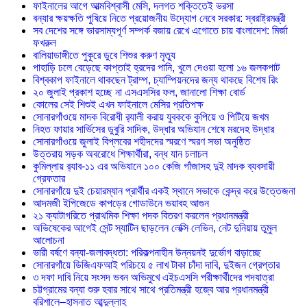
ফাইনালের আগে আত্মবিশ্বাসী মেসি, দলগত শক্তিতেই ভরসা
বন্যার ক্ষয়ক্ষতি পুষিয়ে নিতে প্রয়োজনীয় উদ্যোগ নেবে সরকার: স্বরাষ্ট্রমন্ত্রী
সব দেশের সঙ্গে ভারসাম্যপূর্ণ সম্পর্ক বজায় রেখে এগোতে চায় বাংলাদেশ: মির্জা
ফখরুল
বালিয়াডাঙ্গীতে পুকূরে ডুবে শিশুর করুণ মৃত্যু
পাহাড়ি ঢলে বেড়েছে কাপ্তাই হ্রদের পানি, খুলে দেওয়া হলো ১৬ জলকপাট
বিশ্বকাপ ফাইনালে থাকছেন ট্রাম্প, চ্যাম্পিয়নদের জন্য থাকছে বিশেষ রিং
২০ জুলাই প্রকাশ হচ্ছে না এসএসসির ফল, জানালো শিক্ষা বোর্ড
কোলের সেই শিশুই এখন ফাইনালে মেসির প্রতিপক্ষ
সোনারগাঁওয়ে মাদক বিরোধী র‌্যালী করায় যুবককে কুপিয়ে ও পিটিয়ে জখম
নিহত ফায়ার সার্ভিসের ডুবুরি সাদিক, উদ্ধার অভিযান শেষে মরদেহ উদ্ধার
সোনারগাঁওয়ে জুলাই বিপ্লবের শহীদদের স্মরণে স্মরণ সভা অনুষ্ঠিত
উত্তরায় সড়ক অবরোধে শিক্ষার্থীরা, বন্ধ যান চলাচল
কুমিল্লায় র‍্যাব-১১ এর অভিযানে ১০০ কেজি গাঁজাসহ দুই মাদক ব্যবসায়ী
গ্রেফতার
সোনারগাঁয়ে দুই চেয়ারম্যান প্রার্থীর একই স্থানে সভাকে কেন্দ্র করে উত্তেজনা
আদমজী ইপিজেডে কাপড়ের গোডাউনে ভয়াবহ আগুন
২১ ক্যাটাগরিতে প্রাথমিক শিক্ষা পদক বিতরণ করলেন প্রধানমন্ত্রী
অভিষেকের আগেই সেন্ট স্যাটিন ছাড়লেন লেক্সি লেভিন, নেট দুনিয়ায় তুমুল
আলোচনা
ভারী বর্ষণে বন্যা-জলাবদ্ধতা: পরিকল্পনাহীন উন্নয়নই দুর্ভোগ বাড়াচ্ছে
সোনারগাঁয়ে ডিজিএফআই পরিচয়ে ৫ লাখ টাকা চাঁদা দাবি, দুইজন গ্রেপ্তার
৩ দফা দাবি নিয়ে সংসদ ভবন অভিমুখে এইচএসসি পরীক্ষার্থীদের পদযাত্রা
চট্টগ্রামের বন্যা শুরু হবার সাথে সাথে প্রতিমন্ত্রী হজ্বে আর প্রধানমন্ত্রী
বরিশালে–হাসনাত আব্দুল্লাহ