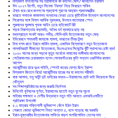
বিশ্বকাপ ফাইনালের পর ইয়ামালকে কী বললেন মেসি? জানালেন ইয়ামাল
ঈদ ২০২৭ টার্গেট, নতুন সিনেমা ‘নিঃস্ব’ নিয়ে ফিরছেন শাকিব
ঐক্য ধরে রেখে জনগণের প্রত্যাশা পূরণের আহ্বান প্রধানমন্ত্রীর
ভারতে পলাতক কামালসহ অন্যদের ফেরত চেয়ে কূটনৈতিক উদ্যোগ বাংলাদেশের
শিরোপার সঙ্গে বিশাল আর্থিক পুরস্কার, উৎসবে মাতোয়ারা স্পেন
পুরুষদের সুরক্ষায় পৃথক আইন চেয়ে হাইকোর্টে রিট
সড়ক নিরাপত্তায় কড়াকড়ি, অবৈধ হর্ন ব্যবহারে ছাড় নয়
মধ্যপ্রাচ্যে সংকট আরও গভীর, সৌদি-হুথি উত্তেজনায় নতুন মোড়
ইউক্রেনে শস্যবাহী জাহাজে হামলা, ভারতের তীব্র নিন্দা
টানা দশম রাতে ইরানে মার্কিন হামলা, একাধিক বিস্ফোরণে নতুন উত্তেজনা
লালমনিরহাট সীমান্তে উত্তেজনা, বিএসএফের সিমেন্টের খুঁটি স্থাপনের চেষ্টা ব্যর্থ
২০৩০ সালের মধ্যে সড়কে মৃত্যু অর্ধেকে নামানোর অঙ্গীকার বাংলাদেশের
পেট্রোবাংলার চেয়ারম্যান হলেন সোনারগাঁওয়ের কৃতি সন্তান ওয়ালিউর রহমান
আপেল
আর্জেন্টিনার হারে দুঃখ পাইনি, স্পেনই জয়ের যোগ্য ছিল: ট্রাম্প
বিশ্বকাপ জিতলে বিয়ে! আর্জেন্টিনার হারের পর যা বললেন পরীমনি
বাবা আলাদা, তবু অটুট দুই ভাইয়ের বন্ধন—ইয়ামালের ছোট ভাই কিয়েনকে ঘিরে
কৌতূহল
সব শিক্ষাপ্রতিষ্ঠানের জন্য জরুরি নির্দেশনা
উনিশেই ফুটবলের পূর্ণতা, ইয়ামালের হাতেই নতুন যুগের সূচনা
সাইবার সক্ষমতা ও দেশীয় উদ্ভাবনে নতুন গতি আনতে এমআইএসটিতে
প্রতিরক্ষা উপদেষ্টা
৫.২ মাত্রার শক্তিশালী ভূমিকম্পে কেঁপে উঠল ইরান
পেরুতে জোড়া ভূমিকম্পে নিহত অন্তত ৫, ধসে পড়েছে বহু ঘরবাড়ি
ইরান-যুক্তরাষ্ট্র উত্তেজনায় লাফিয়ে বাড়ল অপরিশোধিত তেলের দাম