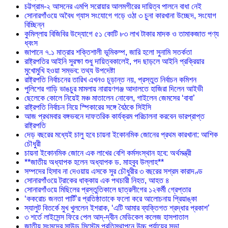
চট্টগ্রাম-২ আসনের এমপি সরোয়ার আলমগীরের দায়িত্ব পালনে বাধা নেই
সোনারগাঁওয়ে অবৈধ গ্যাস সংযোগে গড়ে ওঠা ৩ চুনা কারখানা উচ্ছেদ, সংযোগ
বিচ্ছিন্ন
কুমিল্লায় বিজিবির উদ্যোগে ৫১ কোটি ৮৩ লাখ টাকার মাদক ও তামাকজাত পণ্য
ধ্বংস
জাপানে ৭.১ মাত্রার শক্তিশালী ভূমিকম্প, জারি হলো সুনামি সতর্কতা
রাষ্ট্রপতির আইনি সুরক্ষা শুধু দায়িত্বকালেই, পদ ছাড়লে আইনি প্রক্রিয়ার
মুখোমুখি হওয়া সম্ভব: তথ্য উপদেষ্টা
রাষ্ট্রপতি নির্বাচনের তারিখ এখনও চূড়ান্ত নয়, প্রস্তুত নির্বাচন কমিশন
পুলিশের গাড়ি ভাঙচুর মামলায় নারায়ণগঞ্জ আদালতে হাজিরা দিলেন আইভী
ছেলেকে কোলে নিয়েই মঞ্চ মাতালেন নোবেল, গাইলেন জেমসের ‘বাবা’
রাষ্ট্রপতি নির্বাচন নিয়ে স্পিকারের সঙ্গে বৈঠকে সিইসি
আজ প্রথমবার বঙ্গভবনে দাফতরিক কার্যক্রম পরিচালনা করবেন ভারপ্রাপ্ত
রাষ্ট্রপতি
দেড় বছরের মধ্যেই চালু হবে চায়না ইকোনমিক জোনের প্রথম কারখানা: আশিক
চৌধুরী
চায়না ইকোনমিক জোনে এক লাখের বেশি কর্মসংস্থান হবে: অর্থমন্ত্রী
**জাতীয় অধ্যাপক হলেন অধ্যাপক ড. মাহবুব উল্লাহ**
সম্পদের হিসাব না দেওয়ায় এসকে সুর চৌধুরীর ৩ বছরের সশ্রম কারাদণ্ড
সোনারগাঁওয়ে ট্রাকের ধাক্কায় এক পথচারী নিহত, আহত ৪
সোনারগাঁওয়ে মিছিলের প্রস্তুতিকালে ছাত্রলীগের ১২কর্মী গ্রেপ্তার
‘ককরোচ জনতা পার্টি’র প্রতিষ্ঠাতাকে ফলো করে আলোচনায় প্রিয়াঙ্কা
স্যালুট বিতর্কে মুখ খুললেন ইশরাক, ‘এটি আমার ব্যক্তিগত শ্রদ্ধার প্রকাশ’
৩ শর্তে লাইসেন্স ফিরে পেল আদ্-দ্বীন মেডিকেল কলেজ হাসপাতাল
জাতীয় সংসদের সাউন্ড সিস্টেম প্রতিস্থাপনে উচ্চ পর্যায়ের সভা