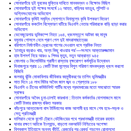
সোনারগাঁয়ে দুই যুবকের মুক্তির দাবিতে মানববন্ধন ও বিক্ষোভ মিছিল
সোনারগাঁয়ে দুই পক্ষের সংঘর্ষে ১২ আহত, বাড়িঘর ভাংচুর, লুটপাট ও
অগ্নিসংযোগের অভিযোগ
সোনারগাঁয়ে কৃষিই সমৃদ্ধি স্লোগানে বিনামূল্যে কৃষি উপকরণ বিতরণ
সোনারগাঁয়ে ককটেল বিস্ফোরণ ঘটিয়ে বিএনপি নেতার পরিবারকে বাড়ি ছাড়া করার
অভিযোগ
ভেনেজুয়েলায় ভূমিকম্পে নিহত ১৬৪, ধ্বংসস্তূপে আটকা বহু মানুষ
যমুনায় গোসলে নেমে প্রাণ গেল দুই মাদরাসাছাত্রের
বরিশালে নির্মাণাধীন ড্রেনের পাশের দেওয়াল ধসে শ্রমিক নিহত
‘চানাচুর বড়রাও খায়, অন্য কিছু খাওয়ার পর’—সংসদে আক্তারুজ্জামান
হাম উপসর্গ নিয়ে আরও ৯ শিশুর মৃত্যু, নতুন আক্রান্ত ৯৪৫
মোংলায় ৩ কিলোমিটার গ্রামীণ রাস্তায় বৃক্ষরোপণ কর্মসূচির উদ্বোধন
দিনাজপুরে প্রায় ১১ কোটি টাকা মূল্যের বিপুল পরিমাণ মাদকদ্রব্য ধ্বংস করলো
বিজিবি
জলবায়ু ঝুঁকি মোকাবিলায় জীবিকার বহুমুখীকরণের তাগিদ ভূমিমন্ত্রীর
সাত দিনে ১৪ লাখ মিটার অবৈধ জাল জব্দ ও গ্রেপ্তার ১৮৮
বিএনপি ও চীনের কমিউনিস্ট পার্টির মধ্যে প্রথমবারের মতো সমঝোতা স্মারক
স্বাক্ষর
সোনারগাঁয়ে অবৈধ চুনা-ঢালাই কারখানা : তিতাস কর্মকর্তার যোগসাজসে মাসে
কোটি টাকার রাজস্ব বঞ্চিত সরকার
কাঁচপুরে আন্তজেলা বাস টার্মিনালের কাজ আগামী ছয় মাসে শেষ হবে–সড়ক ও
সেতু প্রতিমন্ত্রী
দালিয়ান থেকে বুলেট ট্রেনে বেইজিংয়ের পথে প্রধানমন্ত্রী তারেক রহমান
ঘানার রক্ষণে আটকে ইংল্যান্ড, বাড়লো নকআউট নিশ্চিতের অপেক্ষা
বিশ্বকাপ ইতিহাসে অনন্য কীর্তি, রেকর্ডের পর রেকর্ড গড়লেন রোনালদো