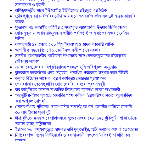
মানববন্ধন ও র‌্যালী
বাণিজ্যমন্ত্রীর সাথে ইউরোপীয় ইউনিয়নের রাষ্ট্রদূত এর বৈঠক
চৌদ্দগ্রামে র‌্যাব-বিজিবির যৌথ অভিযানে ৭০ কেজি গাঁজাসহ দুই মাদক কারবারি
আটক
সুন্দরবনে বড় জাহাঙ্গীর বাহিনীর ৩ সদস্যের আত্মসমর্পণ, উদ্ধার জিম্মি জেলে
ধোঁকামুক্ত ও জবাবদিহিমূলক রাজনীতি প্রতিষ্ঠাই জামায়াতের লক্ষ্য : সেলিম
উদ্দিন
যশোরগামী ১৪ হাজার ৫০০ পিস ইয়াবাসহ ৪ মাদক কারবারি আটক
আগামী ৫ বছরে বিদেশে ১ কোটি দক্ষ কর্মী পাঠাবে সরকার
মাননীয় প্রধানমন্ত্রীর প্রতিরক্ষা উপদেষ্টার সঙ্গে নেদারল্যান্ডসের রাষ্ট্রদূতের
সৌজন্য সাক্ষাৎ
সড়ক, রেল, বন্দর ও বিশ্ববিদ্যালয় প্রকল্পে ভূমি অধিগ্রহণ অনুমোদন
বান্দরবানে বন্যার্তদের খাদ্য সহায়তা, শতাধিক পর্যটককে উদ্ধার করল বিজিবি
বন্যায় বিচ্ছিন্ন সাজেক, ত্রাণ কার্যক্রম জোরদার প্রশাসনের
শেয়ারবাজার কেলেঙ্কারির হোতাদের বিচার হবে: প্রধানমন্ত্রী
বার কাউন্সিলের আদলে সাংবাদিক নিবন্ধনের ব্যবস্থা হচ্ছে: তথ্যমন্ত্রী
আর্জেন্টিনা-মিশর ম্যাচের রেফারির পক্ষে কলিনা, ‘রেফারিদের সততা প্রশ্নবিদ্ধ
করা অগ্রহণযোগ্য’
সোনারগাঁওয়ে পুলিশের চেকপোস্টের সামনেই জাপান প্রবাসীর গাড়িতে ডাকাতি,
৩০ লাখ টাকার স্বর্ণ লুট
টানা বৃষ্টিতে কক্সবাজারে পাহাড়ধসে মৃতের সংখ্যা বেড়ে ১৯, ঝুঁকিপূর্ণ এলাকা থেকে
সরানো হচ্ছে বাসিন্দাদের
ইরানের ৯০ লক্ষ্যবস্তুতে হামলার দাবি যুক্তরাষ্ট্র, পাল্টা জবাবের ঘোষণা তেহরানের
মিশরের পক্ষ নিলেন নিউইয়র্কের মেয়র মামদানী, বললেন ‘সত্যিই ডাকাতি করা
হয়েছে!’