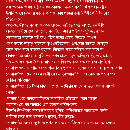
সরকারি অনুষ্ঠানের ব্যানার-বিলবোর্ডে প্রধানমন্ত্রীর ছবি ব্যবহার নিষিদ্ধ
অলাভজনক ও বন্ধ রাষ্ট্রায়ত্ত কলকারখানা দ্রুত চালুর নির্দেশ প্রধানমন্ত্রীর
ইরানি আলোচকদের হত্যার আশঙ্কা, চাঞ্চল্যকর তথ্য নিউইয়র্ক টাইমসের
প্রতিবেদনে
গণভোট, সীমান্ত সুরক্ষা ও কর্মসংস্থানের দাবিতে মাঠে নামছে এনসিপি
ঘানাকে হারিয়ে শেষ ষোলোয় কলম্বিয়া, এবার প্রতিপক্ষ সুইজারল্যান্ড
চকবাজারে মার্কেটে অগ্নিকাণ্ড, তিন ঘণ্টার চেষ্টায় নিয়ন্ত্রণে আগুন
কেপ ভার্দের লড়াকু ফুটবলে মুগ্ধ নেটিজেনরা, প্রশংসায় ভাসছে ফেসবুক
মাকে স্মরণ করে তারেক রহমান: বিচারের নামে অবিচার করা যাবে না
নারায়ণগঞ্জে অভিযানে পুলিশের ওপর হামলা, মূল অভিযুক্ত দুই ভাই গ্রেপ্তার
বিশ্বনেতাদের সঙ্গে বৈঠকে আগ্রাসনের বিরুদ্ধে কঠোর অবস্থান জানাল ইরান
সোনারগাঁওয়ে আসামি ধরতে গিয়ে তিন পুলিশ সদস্যসহ চারজনকে কুপিয়ে জখম
সোনারগাঁওয়ে চেয়ারম্যান প্রার্থী ঘোষনা দেওয়ায় বিএনপি নেতাকে প্রাণনাশের
হুমকির অভিযোগ
সোনারগাঁওয়ে ১০ টাকা চাঁদা না পেয়ে অটোরিকসা চালক হত্যা প্রধান আসামী
গ্রেপ্তার
সোনারগাঁওয়ে মাদকের বিরুদ্ধে সামাজিক প্রতিরোধ গড়ার আহ্বান
‘বরবাদ’-এর পর আবারও এক হচ্ছেন শাকিব-হৃদয়
বিদেশি শিল্পীদের কনসার্ট বারবার স্থগিত, অনিশ্চয়তায় আয়োজক-দর্শক
স্বামীকে হত্যা করে মরদেহ ৬ টুকরা, স্ত্রীর মৃত্যুদণ্ড
সোনারগাঁয়ে অবৈধ ফুটপাত দখল ও রাস্তায় পার্কিং করার অপরাধে ১৫ জনকে
গ্রেফতার