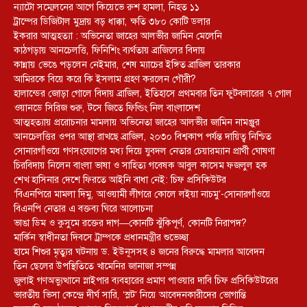
ন্যাটো সম্মেলনের আগে কিয়েভে রুশ হামলা, নিহত ১১
ট্রাম্পের ডিজিটাল মুদ্রায় বড় ধাক্কা, ক্ষতি ৩৮০ কোটি ডলার
ইকরার আত্মহত্যা : অভিনেতা জাহের আলভীর জামিন মেলেনি
কাঠগড়ায় আনচেলত্তি, ফিনিশিং ব্যর্থতায় ব্রাজিলের বিদায়
কান্নায় ভেঙে পড়লেন নেইমার, শেষ ম্যাচের ইঙ্গিত ব্রাজিল তারকার
আমিরকে বিয়ে করে কি ইসলাম গ্রহণ করলেন গৌরী?
হালান্ডের জোড়া গোলে বিদায় ব্রাজিল, ইতিহাসে প্রথমবার তিন ফুটবলারের ৭ গোল
ওয়ানডে সিরিজ শুরু, টসে জিতে ফিল্ডিং নিল বাংলাদেশ
আত্মহত্যায় প্ররোচনার মামলায় অভিনেতা জাহের আলভীর জামিন নামঞ্জুর
আনচেলত্তির ওপর আস্থা রাখছে ব্রাজিল, ২০৩০ বিশ্বকাপ পর্যন্ত দায়িত্ব নিশ্চিত
সোনারগাঁওয়ে গণসংযোগের মধ্য দিয়ে যুবদল নেতার চেয়ারম্যান প্রার্থী ঘোষণা
চিরবিদায় নিলেন বাংলা ভাষা ও সাহিত্য গবেষক আবুল কাসেম ফজলুল হক
শেখ হাসিনার দেশে ফিরতে আইনি বাধা নেই: চিফ প্রসিকিউটর
‘বিএনপিরে মামলা দিমু, আওয়ামী লীগরে কোলে লইয়া নাচমু’-সোনারগাঁওয়ে
বিএনপি নেতার এ বক্তব্য ঘিরে আলোচনা
ভাঙা ডিম ও কুসুমে রক্তের দাগ—কোনটি ঝুঁকিপূর্ণ, কোনটি নিরাপদ?
মার্কিন স্বাধীনতা দিবসে ট্রাম্পকে প্রধানমন্ত্রীর শুভেচ্ছা
হামে শিশুর মৃত্যুর ঘটনায় ড. ইউনূসসহ ৪ জনের বিরুদ্ধে মামলার আবেদন
তিন ছেলের উপস্থিতিতে খামেনির জানাজা সম্পন্ন
জুলাই গণঅভ্যুত্থানে স্নাইপার ব্যবহারের প্রমাণ পাওয়ার দাবি চিফ প্রসিকিউটরের
ভারতীয় ভিসা কেন্দ্রে দীর্ঘ সারি, ‘স্লট’ নিয়ে আবেদনকারীদের ভোগান্তি