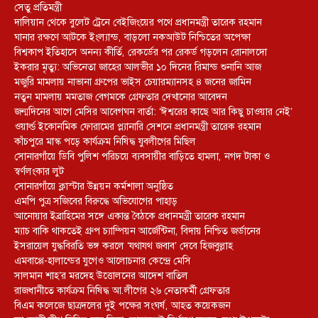
সেতু প্রতিমন্ত্রী
দালিয়ান থেকে বুলেট ট্রেনে বেইজিংয়ের পথে প্রধানমন্ত্রী তারেক রহমান
ঘানার রক্ষণে আটকে ইংল্যান্ড, বাড়লো নকআউট নিশ্চিতের অপেক্ষা
বিশ্বকাপ ইতিহাসে অনন্য কীর্তি, রেকর্ডের পর রেকর্ড গড়লেন রোনালদো
ইকরার মৃত্যু: অভিনেতা জাহের আলভীর ১০ দিনের রিমান্ড শুনানি আজ
মজুরি মামলায় নাভানা গ্রুপের ভাইস চেয়ারম্যানসহ ৪ জনের জামিন
নতুন মামলায় মমতাজ বেগমকে গ্রেফতার দেখানোর আবেদন
জন্মদিনের আগে মেসির আবেগঘন বার্তা: ‘ঈশ্বরের কাছে আর কিছু চাওয়ার নেই’
ওয়ার্ল্ড ইকোনমিক ফোরামের প্ল্যানারি সেশনে প্রধানমন্ত্রী তারেক রহমান
কাঁচপুরে মাস্ক পড়ে কার্যক্রম নিষিদ্ধ যুবলীগের মিছিল
সোনারগাঁয়ে ডিবি পুলিশ পরিচয়ে ব্যবসায়ীর বাড়িতে হামলা, নগদ টাকা ও
স্বর্ণলংকার লুট
সোনারগাঁয়ে ক্লাস্টার উন্নয়ন কর্মশালা অনুষ্ঠিত
এমপি পুত্র সজিবের বিরুদ্ধে অভিযোগের পাহাড়
আনোয়ার ইব্রাহিমের সঙ্গে একান্ত বৈঠকে প্রধানমন্ত্রী তারেক রহমান
ম্যাচ বাকি থাকতেই গ্রুপ চ্যাম্পিয়ন আর্জেন্টিনা, বিদায় নিশ্চিত জর্ডানের
ইসরায়েল যুদ্ধবিরতি ভঙ্গ করলে ‘যথাযথ জবাব’ দেবে হিজবুল্লাহ
এমবাপ্পে-হালান্ডের যুগেও আলোচনার কেন্দ্রে মেসি
সালমান শাহ’র মরদেহ উত্তোলনের আদেশ বাতিল
রাজধানীতে কার্যক্রম নিষিদ্ধ আ.লীগের ২৬ নেতাকর্মী গ্রেফতার
বিএম কলেজে ছাত্রদলের দুই পক্ষের সংঘর্ষ, আহত কয়েকজন