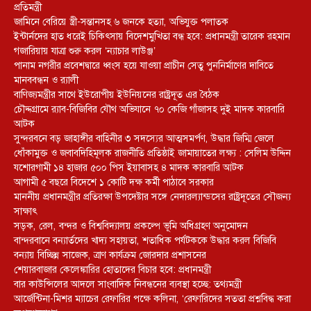
প্রতিমন্ত্রী
জামিনে বেরিয়ে স্ত্রী-সন্তানসহ ৬ জনকে হত্যা, অভিযুক্ত পলাতক
ইন্টার্নদের হাত ধরেই চিকিৎসায় বিদেশমুখিতা বন্ধ হবে: প্রধানমন্ত্রী তারেক রহমান
গজারিয়ায় যাত্রা শুরু করল ‘ন্যাচার লাউঞ্জ’
পানাম নগরীর প্রবেশদ্বারে ধ্বংস হয়ে যাওয়া প্রাচীন সেতু পুননির্মাণের দাবিতে
মানববন্ধন ও র‌্যালী
বাণিজ্যমন্ত্রীর সাথে ইউরোপীয় ইউনিয়নের রাষ্ট্রদূত এর বৈঠক
চৌদ্দগ্রামে র‌্যাব-বিজিবির যৌথ অভিযানে ৭০ কেজি গাঁজাসহ দুই মাদক কারবারি
আটক
সুন্দরবনে বড় জাহাঙ্গীর বাহিনীর ৩ সদস্যের আত্মসমর্পণ, উদ্ধার জিম্মি জেলে
ধোঁকামুক্ত ও জবাবদিহিমূলক রাজনীতি প্রতিষ্ঠাই জামায়াতের লক্ষ্য : সেলিম উদ্দিন
যশোরগামী ১৪ হাজার ৫০০ পিস ইয়াবাসহ ৪ মাদক কারবারি আটক
আগামী ৫ বছরে বিদেশে ১ কোটি দক্ষ কর্মী পাঠাবে সরকার
মাননীয় প্রধানমন্ত্রীর প্রতিরক্ষা উপদেষ্টার সঙ্গে নেদারল্যান্ডসের রাষ্ট্রদূতের সৌজন্য
সাক্ষাৎ
সড়ক, রেল, বন্দর ও বিশ্ববিদ্যালয় প্রকল্পে ভূমি অধিগ্রহণ অনুমোদন
বান্দরবানে বন্যার্তদের খাদ্য সহায়তা, শতাধিক পর্যটককে উদ্ধার করল বিজিবি
বন্যায় বিচ্ছিন্ন সাজেক, ত্রাণ কার্যক্রম জোরদার প্রশাসনের
শেয়ারবাজার কেলেঙ্কারির হোতাদের বিচার হবে: প্রধানমন্ত্রী
বার কাউন্সিলের আদলে সাংবাদিক নিবন্ধনের ব্যবস্থা হচ্ছে: তথ্যমন্ত্রী
আর্জেন্টিনা-মিশর ম্যাচের রেফারির পক্ষে কলিনা, ‘রেফারিদের সততা প্রশ্নবিদ্ধ করা