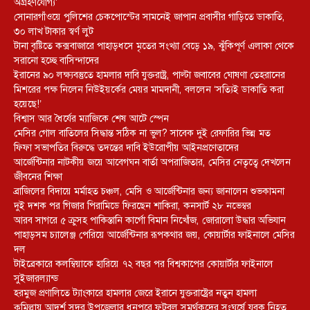
অগ্রহণযোগ্য’
সোনারগাঁওয়ে পুলিশের চেকপোস্টের সামনেই জাপান প্রবাসীর গাড়িতে ডাকাতি,
৩০ লাখ টাকার স্বর্ণ লুট
টানা বৃষ্টিতে কক্সবাজারে পাহাড়ধসে মৃতের সংখ্যা বেড়ে ১৯, ঝুঁকিপূর্ণ এলাকা থেকে
সরানো হচ্ছে বাসিন্দাদের
ইরানের ৯০ লক্ষ্যবস্তুতে হামলার দাবি যুক্তরাষ্ট্র, পাল্টা জবাবের ঘোষণা তেহরানের
মিশরের পক্ষ নিলেন নিউইয়র্কের মেয়র মামদানী, বললেন ‘সত্যিই ডাকাতি করা
হয়েছে!’
বিশ্বাস আর ধৈর্যের ম্যাজিকে শেষ আটে স্পেন
মেসির গোল বাতিলের সিদ্ধান্ত সঠিক না ভুল? সাবেক দুই রেফারির ভিন্ন মত
ফিফা সভাপতির বিরুদ্ধে তদন্তের দাবি ইউরোপীয় আইনপ্রণেতাদের
আর্জেন্টিনার নাটকীয় জয়ে আবেগঘন বার্তা অপরাজিতার, মেসির নেতৃত্বে দেখলেন
জীবনের শিক্ষা
ব্রাজিলের বিদায়ে মর্মাহত চঞ্চল, মেসি ও আর্জেন্টিনার জন্য জানালেন শুভকামনা
দুই দশক পর গিজার পিরামিডে ফিরছেন শাকিরা, কনসার্ট ২৮ নভেম্বর
আরব সাগরে ৫ ক্রুসহ পাকিস্তানি কার্গো বিমান নিখোঁজ, জোরালো উদ্ধার অভিযান
পাহাড়সম চ্যালেঞ্জ পেরিয়ে আর্জেন্টিনার রূপকথার জয়, কোয়ার্টার ফাইনালে মেসির
দল
টাইব্রেকারে কলম্বিয়াকে হারিয়ে ৭২ বছর পর বিশ্বকাপের কোয়ার্টার ফাইনালে
সুইজারল্যান্ড
হরমুজ প্রণালিতে ট্যাংকারে হামলার জেরে ইরানে যুক্তরাষ্ট্রের নতুন হামলা
কুমিল্লায় আদর্শ সদর উপজেলার ধনপুরে ফুটবল সমর্থকদের সংঘর্ষে যুবক নিহত