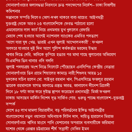
সোনারগাঁওয়ের জলাবদ্ধতা নিরসনে দ্রুত পদক্ষেপের নির্দেশ– ঢাকা বিভাগীয়
কমিশনার
সন্তানকে সম্পত্তি দিলেও ভোগ-দখল থাকবে বাবা-মায়ের: আইনমন্ত্রী
যুক্তরাষ্ট্র থেকে আরও ২৩ বাংলাদেশিকে ফেরত পাঠানো হলো
এমবোলোর লাল কার্ড নিয়ে প্রথমবার মুখ খুললেন রেফারি
মেয়াদ শেষ হওয়ার আগেই ন্যাশনাল ব্যাংকের এমডির পদত্যাগ
‘আগে যারা ঘুষ খেত, তারাই এখন জুলাই আন্দোলনকারী’ : ফখরুল
অবসরে যাওয়ার দুই দিন আগে পুলিশ কর্মকর্তার মরদেহ উদ্ধার
খাবার দিতে দেরি, ভাবিকে কুপিয়ে হত্যার পর মাথা গাছে ঝুলানোর অভিযোগ
ডিএমপির তিন থানার ওসি বদলি
জুলাই পদযাত্রায় অংশ নিতে সিলেটে পৌঁছেছেন এনসিপির কেন্দ্রীয় নেতারা
সোনারগাঁওয়ে তিন গ্রামে শিয়ালের কামড়ে নারী,শিশুসহ আহত ১৫
দুদকের সচিব হলেন মো. সাইদুর রহমান খান, পিএসসিতে ফজলুর রহমান
তারেক রহমানকে স্বাগত জানাতে প্রস্তুত ভারত, জানালেন দীনেশ ত্রিবেদী
দিনে ১৮ ঘণ্টা কাজ করে দৃষ্টান্ত স্থাপন করেছেন প্রধানমন্ত্রী: মির্জা ফখরুল
ঢাকায় আসছেন মার্কিন বিশেষ দূত সার্জিও গোর, গুরুত্ব পাচ্ছে বাংলাদেশ–যুক্তরাষ্ট্র
সম্পর্ক
দেশে ৪৫ লাখ মামলা বিচারাধীন, বড় পরিবর্তনের ইঙ্গিত আইনমন্ত্রীর
বাংলাদেশের নতুন ওয়ানডে অধিনায়ক লিটন দাস, দায়িত্ব হারালেন মিরাজ
সোনারগাঁওয়ে খাসির মাংসে পানি মেশানোর অপরাধে ব্যবসায়ীকে জরিমানা
যশোর থেকে গ্রেপ্তার চট্টগ্রামের শীর্ষ ‘সন্ত্রাসী’ ডেভিড ইমন