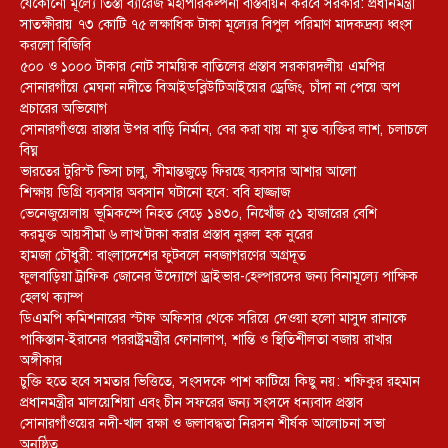
যেকোনো মূল্যে তিস্তা ব্যারেজ মহাপরিকল্পনা বাস্তবায়ন করবে সরকার: প্রধানমন্ত্রী
সাতক্ষীরায় ৭৩ কোটি ৭৫ লক্ষাধিক টাকা মূল্যের বিপুল পরিমাণ মাদকদ্রব্য ধ্বংস
করলো বিজিবি
৫০০ ও ১০০০ টাকার নোট সাময়িক বাতিলের প্রস্তাব সরকারদলীয় এমপির
সোনারগাঁয়ে মেঘনা নদীতে বিআইডব্লিউটিআইয়ের ড্রেজিং, চাঁদা না পেয়ে অপ
প্রচারের অভিযোগ
সোনারগাঁওয়ে রাস্তার উপর বাড়ি নির্মান, বের করা যায় না মৃত ব্যক্তির লাশ, চলাচলে
বিঘ্ন
ভারতের টুরিস্ট ভিসা চালু, সীমান্তজুড়ে ফিরছে ব্যবসার আশার আলো
শিক্ষায় ডিগ্রি ব্যবসার অবসান ঘটানো হবে: ববি হাজ্জাজ
ভেনেজুয়েলায় ভূমিকম্পে নিহত বেড়ে ১৪৩০, নিখোঁজ ৫১ হাজারের বেশি
করমুক্ত আয়সীমা ৬ লাখ টাকা করার প্রস্তাব নুরুল হক নুরের
হামজা চৌধুরী: বাংলাদেশের ফুটবলে নবজাগরণের অগ্রদূত
ফুলবাড়িয়া ট্রাফিক জোনের উদ্যোগে ড্রাইভার-হেল্পারদের জন্য বিনামূল্যে পাক্ষিক
হেলথ ক্যাম্প
ডিএমপি কমিশনারের স্টাফ অফিসার থেকে সরিয়ে দেওয়া হলো মাসুদ রানাকে
পাকিস্তান-ইরানের পররাষ্ট্রমন্ত্রীর ফোনালাপ, শান্তি ও স্থিতিশীলতা বজায় রাখার
অঙ্গীকার
চুক্তি হতে হবে সমতার ভিত্তিতে, সংসদকে পাশ কাটিয়ে কিছু নয়: শফিকুর রহমান
প্রধানমন্ত্রীর মালয়েশিয়া এবং চীন সফরের জন্য সংসদে ধন্যবাদ প্রস্তাব
সোনারগাঁওয়ের নদী-খাল রক্ষা ও জলাবদ্ধতা নিরসন শীর্ষক আলোচনা সভা
অনুষ্ঠিত