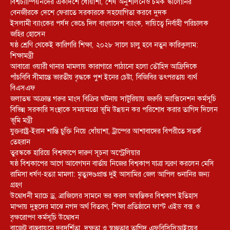
বিশ্বচ্যাম্পিয়নদের একাদশে ধোঁয়াশা, শেষ অনুশীলনেও চমক স্কালোনির
বেনজীরকে দেশে ফেরাতে সরকারকে সহযোগিতা করবে দুদক
ইসলামী ব্যাংকের পর্ষদ ভেঙে দিল বাংলাদেশ ব্যাংক, দায়িত্বে নির্বাহী পরিচালক
জহির হোসেন
ষষ্ঠ শ্রেণি থেকেই কারিগরি শিক্ষা, ২০২৮ সালে চালু হবে নতুন কারিকুলাম:
শিক্ষামন্ত্রী
আবারো ওয়ারী থানার মামলায় কারাগারে পাঠানো হলো তৌহিদ আফ্রিদিকে
পাঁচবিবি সীমান্তে ভারতীয় বৃদ্ধকে পুশ ইনের চেষ্টা, বিজিবির তৎপরতায় ব্যর্থ
বিএসএফ
জলাতঙ্ক আক্রান্ত গরুর মাংস বিক্রির ঘটনায় সাটুরিয়ায় জরুরি ভ্যাক্সিনেশন কর্মসূচি
বিভিন্ন সরকারি সংস্থাকে সময়মতো ভূমি উন্নয়ন কর পরিশোধ করার তাগিদ দিলেন
ভূমি মন্ত্রী
যুক্তরাষ্ট্র-ইরান শান্তি চুক্তি নিয়ে ধোঁয়াশা, ট্রাম্পের আশাবাদের বিপরীতে সতর্ক
তেহরান
তুরস্ককে হারিয়ে বিশ্বকাপে দারুণ সূচনা অস্ট্রেলিয়ার
ষষ্ঠ বিশ্বকাপের আগে আবেগঘন বার্তায় নিজের বিশ্বকাপ যাত্রা স্মরণ করলেন মেসি
রামিসা ধর্ষণ-হত্যা মামলা: মৃত্যুদণ্ডপ্রাপ্ত দুই আসামির জেল আপিল শুনানির জন্য
গ্রহণ
উদ্বোধনী ম্যাচে ড্র, ব্রাজিলের সামনে ভর করল অস্বস্তিকর বিশ্বকাপ ইতিহাস
মান্দায় দুস্থদের মাঝে নগদ অর্থ বিতরণ, শিক্ষা প্রতিষ্ঠানে ফাস্ট এইড বক্স ও
বৃক্ষরোপণ কর্মসূচি উদ্বোধন
বাজেট বাস্তবায়নে দূরদর্শিতা, দক্ষতা ও স্বচ্ছতার তাগিদ এফবিসিসিআইয়ের