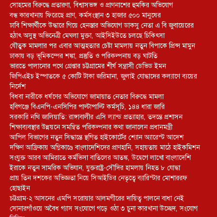
সোহমের বিরুদ্ধে প্রতারণা, বিশ্বাসভঙ্গ ও প্রাণনাশের হুমকির অভিযোগ
বন্ধ কারখানায় ফিরেছে প্রাণ, কর্মসংস্থান ৩ হাজার ৫০০ মানুষের
ঢাবি শিক্ষার্থীকে উদ্ধারে গিয়ে হেনস্তার অভিযোগ ডাকসু নেতা এ বি জুবায়েরের
হঠাৎ অসুস্থ অভিনেত্রী মেঘলা মুক্তা, আইসিইউতে চলছে চিকিৎসা
যৌতুক মামলার পর এবার আত্মহত্যার চেষ্টা মামলায় নতুন বিপাকে প্রিন্স মামুন
ঢাকায় বড় ভূমিকম্পের শঙ্কা, প্রস্তুতি ও পরিকল্পনায় বড় ঘাটতি
ভারতে পালানোর পথে গ্রেপ্তার চট্টগ্রামের শীর্ষ সন্ত্রাসী ডেভিড ইমন
জিপিএইচ ইস্পাতকে ৫ কোটি টাকা জরিমানা, জুলাই যোদ্ধাদের কল্যাণে ব্যয়ের
নির্দেশ
বিধবা নারীকে ধর্ষণের অভিযোগে জামায়াত নেতার বিরুদ্ধে মামলা
হবিগঞ্জে বিএনপি-এনসিপির পাল্টাপাল্টি কর্মসূচি, ১৪৪ ধারা জারি
সরকারি নথি জালিয়াতি: রাঙ্গাবালীর এসি ল্যান্ড প্রত্যাহার, তদন্তে প্রশাসন
শিক্ষাব্যবস্থার উন্নয়নে সমন্বিত পরিকল্পনার কথা জানালেন প্রধানমন্ত্রী
আপিল বিভাগের নতুন সিদ্ধান্তে স্থগিত হাইকোর্টের শ্যোন অ্যারেস্ট আদেশ
দক্ষিণ আফ্রিকায় অগ্নিকাণ্ডে বাংলাদেশিদের প্রাণহানি, সহায়তায় মাঠে হাইকমিশন
সংযুক্ত আরব আমিরাতে কর্মভিসা বাতিলের আতঙ্ক, উদ্বেগে লাখো বাংলাদেশি
ইরাকে নতুন সামরিক অভিযান, যুক্তরাষ্ট্র-সৌদির হামলায় নিহত ৮ যোদ্ধা
প্রায় তিন দশকের অভিজ্ঞতা নিয়ে সিআইডির নেতৃত্বে ব্যারিস্টার মোশাররফ
হোছাইন
চট্টগ্রাম-২ আসনের এমপি সরোয়ার আলমগীরের দায়িত্ব পালনে বাধা নেই
সোনারগাঁওয়ে অবৈধ গ্যাস সংযোগে গড়ে ওঠা ৩ চুনা কারখানা উচ্ছেদ, সংযোগ