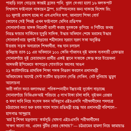
পাহাড়ি ঢলে বেড়েছে কাপ্তাই হ্রদের পানি, খুলে দেওয়া হলো ১৬ জলকপাট
বিশ্বকাপ ফাইনালে থাকছেন ট্রাম্প, চ্যাম্পিয়নদের জন্য থাকছে বিশেষ রিং
২০ জুলাই প্রকাশ হচ্ছে না এসএসসির ফল, জানালো শিক্ষা বোর্ড
কোলের সেই শিশুই এখন ফাইনালে মেসির প্রতিপক্ষ
সোনারগাঁওয়ে মাদক বিরোধী র‌্যালী করায় যুবককে কুপিয়ে ও পিটিয়ে জখম
নিহত ফায়ার সার্ভিসের ডুবুরি সাদিক, উদ্ধার অভিযান শেষে মরদেহ উদ্ধার
সোনারগাঁওয়ে জুলাই বিপ্লবের শহীদদের স্মরণে স্মরণ সভা অনুষ্ঠিত
উত্তরায় সড়ক অবরোধে শিক্ষার্থীরা, বন্ধ যান চলাচল
কুমিল্লায় র‍্যাব-১১ এর অভিযানে ১০০ কেজি গাঁজাসহ দুই মাদক ব্যবসায়ী গ্রেফতার
সোনারগাঁয়ে দুই চেয়ারম্যান প্রার্থীর একই স্থানে সভাকে কেন্দ্র করে উত্তেজনা
আদমজী ইপিজেডে কাপড়ের গোডাউনে ভয়াবহ আগুন
২১ ক্যাটাগরিতে প্রাথমিক শিক্ষা পদক বিতরণ করলেন প্রধানমন্ত্রী
অভিষেকের আগেই সেন্ট স্যাটিন ছাড়লেন লেক্সি লেভিন, নেট দুনিয়ায় তুমুল
আলোচনা
ভারী বর্ষণে বন্যা-জলাবদ্ধতা: পরিকল্পনাহীন উন্নয়নই দুর্ভোগ বাড়াচ্ছে
সোনারগাঁয়ে ডিজিএফআই পরিচয়ে ৫ লাখ টাকা চাঁদা দাবি, দুইজন গ্রেপ্তার
৩ দফা দাবি নিয়ে সংসদ ভবন অভিমুখে এইচএসসি পরীক্ষার্থীদের পদযাত্রা
চট্টগ্রামের বন্যা শুরু হবার সাথে সাথে প্রতিমন্ত্রী হজ্বে আর প্রধানমন্ত্রী বরিশালে–
হাসনাত আব্দুল্লাহ
‘মার্চ টু শিক্ষা মন্ত্রণালয়’ কর্মসূচি ঘোষণা এইচএসসি পরীক্ষার্থীদের
‘লক্ষণ ভালো নয়, এদের খুঁটির জোর কোথায়?’— চট্টগ্রামের হামলা নিয়ে জামায়াত