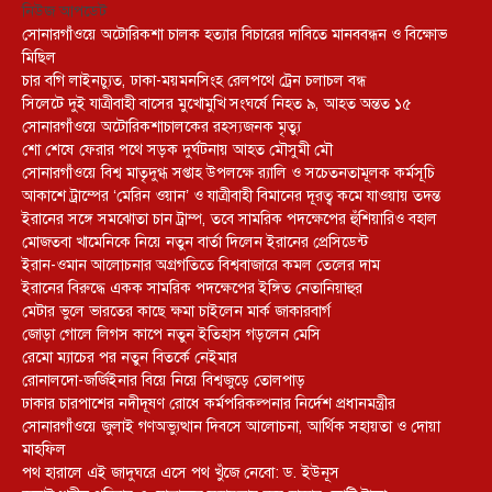
নিউজ আপডেট
সোনারগাঁওয়ে অটোরিকশা চালক হত্যার বিচারের দাবিতে মানববন্ধন ও বিক্ষোভ
মিছিল
চার বগি লাইনচ্যুত, ঢাকা-ময়মনসিংহ রেলপথে ট্রেন চলাচল বন্ধ
সিলেটে দুই যাত্রীবাহী বাসের মুখোমুখি সংঘর্ষে নিহত ৯, আহত অন্তত ১৫
সোনারগাঁওয়ে অটোরিকশাচালকের রহস্যজনক মৃত্যু
শো শেষে ফেরার পথে সড়ক দুর্ঘটনায় আহত মৌসুমী মৌ
সোনারগাঁওয়ে বিশ্ব মাতৃদুগ্ধ সপ্তাহ উপলক্ষে র‍্যালি ও সচেতনতামূলক কর্মসূচি
আকাশে ট্রাম্পের ‘মেরিন ওয়ান’ ও যাত্রীবাহী বিমানের দূরত্ব কমে যাওয়ায় তদন্ত
ইরানের সঙ্গে সমঝোতা চান ট্রাম্প, তবে সামরিক পদক্ষেপের হুঁশিয়ারিও বহাল
মোজতবা খামেনিকে নিয়ে নতুন বার্তা দিলেন ইরানের প্রেসিডেন্ট
ইরান-ওমান আলোচনার অগ্রগতিতে বিশ্ববাজারে কমল তেলের দাম
ইরানের বিরুদ্ধে একক সামরিক পদক্ষেপের ইঙ্গিত নেতানিয়াহুর
মেটার ভুলে ভারতের কাছে ক্ষমা চাইলেন মার্ক জাকারবার্গ
জোড়া গোলে লিগস কাপে নতুন ইতিহাস গড়লেন মেসি
রেমো ম্যাচের পর নতুন বিতর্কে নেইমার
রোনালদো-জর্জিইনার বিয়ে নিয়ে বিশ্বজুড়ে তোলপাড়
ঢাকার চারপাশের নদীদূষণ রোধে কর্মপরিকল্পনার নির্দেশ প্রধানমন্ত্রীর
সোনারগাঁওয়ে জুলাই গণঅভ্যুত্থান দিবসে আলোচনা, আর্থিক সহায়তা ও দোয়া
মাহফিল
পথ হারালে এই জাদুঘরে এসে পথ খুঁজে নেবো: ড. ইউনূস