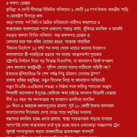
৪ সদস্য গ্রেপ্তার
কুমিল্লা ও ফেনী সীমান্তে বিজিবির অভিযানে ১ কোটি ১৫ লাখ টাকার ভারতীয় শাড়ি
ও মোবাইল ডিসপ্লে জব্দ
ভাড়া বাসায় পর্ন ভিডিও তৈরির অভিযোগে নারীসহ কারাগারে ৪
কক্সবাজার কারাগারের পাশে প্রকাশ্যে পাহাড় কাটা, ঝুঁকিতে মসজিদ ও মার্কেট
বগুড়ার জঙ্গলে ডিবির অভিযান, অস্ত্র-মাদকসহ গ্রেপ্তার ৩
মেঘনার চরে গরু-মহিষ চোরের তাণ্ডব, আতঙ্কে খামারিরা
‘জিনের নির্দেশে’ ১২ ঘণ্টা পর কবর থেকে মায়ের মরদেহ উত্তোলন
কলাবাগানে স্ত্রী-শাশুড়িকে হত্যার পর থানায় আত্মসমর্পণ যুবকের
রাষ্ট্রপতি নির্বাচন নিয়ে বড় সিদ্ধান্ত বিএনপির, যা জানালেন মির্জা ফখরুল
কেন বললেন স্বরাষ্ট্রমন্ত্রী— পুলিশ কোনো দলের লাঠিয়াল বাহিনী নয়?
ইরানের হুঁশিয়ারিতে কি শেষ পর্যন্ত পিছু হটলেন ডোনাল্ড ট্রাম্প?
ঢাকায় হাজির মধুমিতা, নতুন সিনেমা নিয়ে যা জানালেন অভিনেত্রী
নতুন ডিএজি-এএজিদের সততা ও নিষ্ঠার সঙ্গে দায়িত্ব পালনের আহ্বান
শিক্ষার্থী আন্দোলন ইস্যুতে মোদিকে ক্ষমা চাইতে বললেন বিরোধী নেতারা
দীর্ঘ ২০ বছর পর কলকাতায় পা রাখলেন তসলিমা নাসরিন
১৮ দিনে ৩ জাহাজে জলদস্যুদের হামলা, লুট ১০ কোটি টাকার মালামাল
বাংলাদেশের সিনেমায় দেখা যেতে পারে মধুমিতা সরকার
রান্নাঘরে জনপ্রিয় হচ্ছে এয়ার ফ্রায়ার, স্বাস্থ্য সচেতনতায় বাড়ছে ব্যবহার
আগস্টেই ঢাকা-কক্সবাজার রুটে যুক্ত হচ্ছে আরও একজোড়া আন্তঃনগর ট্রেন
জুলাই গণঅভ্যুত্থান স্মরণে রাজধানীতে তারকাবহুল কনসার্ট