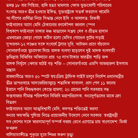
তদন্ত ১৮ বার পিছিয়ে, হাদি হত্যা মামলায় ক্ষোভ ভুক্তভোগী পরিবারের
সংঘাত আরও তীব্র হওয়ার ইঙ্গিত, যুক্তরাষ্ট্রকে সতর্ক করলেন খামেনি
আ.লীগের প্রার্থিতা নিয়ে সিদ্ধান্ত নেবে ইসি ও আদালত: রিজভী
ফাইনালের আগে মেসি ঠেকানোর রণকৌশল জানাল স্পেন
বিশ্বকাপ ফাইনালে ঢাকার মঞ্চ মাতাবেন সঞ্জয় দেব ও প্রীতম হাসান
এমবাপ্পের জোড়া গোলে কঠিন হলো মেসির গোল্ডেন বুটের লড়াই
সুন্দরবন-১২ লঞ্চের সঙ্গে সংঘর্ষে ট্রলার ডুবি, আটজন প্রাণে বাঁচলেন
সোনারগাঁওয়ে মুচলেকা দিয়ে মাদক ব্যবসা ছাড়লেন দুই মাদক ব্যবসায়ী
কুমিল্লায় বিজিবির অভিযানে প্রায় ৭৫ লাখ টাকার ভারতীয় শাড়ি জব্দ
মাদক নির্মূলে খেলার মাঠই বড় শক্তি – সোনারগাঁওয়ে এমপি আজহারুল ইসলাম
মান্নান
রাজধানীতে আরও ৫০ স্পটে স্বয়ংক্রিয় ট্রাফিক লাইট চালুর নির্দেশ প্রধানমন্ত্রীর
তীব্র তাপপ্রবাহে আলজেরিয়াজুড়ে শতাধিক দাবানল, প্রাণ গেল ১১ জনের
ইরানে পানি বিশুদ্ধকরণ কেন্দ্রে হামলা, ২০ গ্রামের পানি সরবরাহ বন্ধ
কক্সবাজার সীমান্ত পরিদর্শনে বিজিবি মহাপরিচালক, বন্যাদুর্গতদের মাঝে ত্রাণ
বিতরণ
ফাইনালের আগে আত্মবিশ্বাসী মেসি, দলগত শক্তিতেই ভরসা
বন্যার ক্ষয়ক্ষতি পুষিয়ে নিতে প্রয়োজনীয় উদ্যোগ নেবে সরকার: স্বরাষ্ট্রমন্ত্রী
সব দেশের সঙ্গে ভারসাম্যপূর্ণ সম্পর্ক বজায় রেখে এগোতে চায় বাংলাদেশ: মির্জা
ফখরুল
বালিয়াডাঙ্গীতে পুকূরে ডুবে শিশুর করুণ মৃত্যু