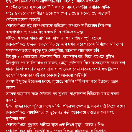
লুডু খেলা নিয়ে সংঘর্ষে ব্রাহ্মণবাড়িয়ায় নিহত ১, আহত অন্তত ২০
প্যান্টের ভেতরে লুকানো কোটি টাকার সোনাসহ ভারতীয় নাগরিক আটক
সাড়ে ৬ বছরে রাজধানীর সড়কে প্রাণ গেল ১,৩৮৪ জনের, ৩৮ শতাংশই
মোটরসাইকেল আরোহী
সোনারগাঁওয়ে দুই হাসপাতালকে জরিমানা, অপারেশন থিয়েটার সিলগালা
কক্সবাজারে প্যারাসেইলিং করতে গিয়ে পর্যটকের মৃত্যু
শুটিংয়ে গুরুতর আহত রাশমিকা মান্দানা, ছয় সপ্তাহ সম্পূর্ণ বিশ্রামে
সোনারগাঁওয়ে ছাত্রদল নেতার বিরুদ্ধে জমি দখল করে গ্যারেজ নির্মাণের অভিযোগ
সালমান-সঞ্জয়ের বন্ধুত্বে মুগ্ধ নেটদুনিয়া, ভাইরাল আবেগঘন ছবি
মিরপুর-১০ মেট্রোরেল স্টেশনের নিচে বোমাসদৃশ বস্তু, ঘিরে রেখেছে পুলিশ
মিরপুরের পর ফার্মগেটেও বোমাতঙ্ক, মেট্রো স্টেশনের নিচে সন্দেহজনক চটের বস্তা
হামাস নিরস্ত্রীকরণে সম্মতির দাবি, গাজা থেকে সেনা প্রত্যাহারের ইঙ্গিত ট্রাম্পের
২০২৭ বিশ্বকাপের ফাইনাল কোথায়? জানালো আইসিসি
কেশম ইস্যুতে উত্তেজনা চরমে, কুয়েতে মার্কিন ঘাঁটি লক্ষ্য করে ইরানের ড্রোন
হামলা
তারেক রহমানের সঙ্গে বৈঠকের পর সুখবর, বাংলাদেশে বিনিয়োগ যাচাই করবে
যুক্তরাষ্ট্র
ইরান যুদ্ধের চাপে ফুরিয়ে যাচ্ছে মার্কিন প্রতিরক্ষা ক্ষেপণাস্ত্র, সতর্কবার্তা বিশ্লেষকদের
সোনারগাঁওয়ে আষাঢ়িয়াচর সেতুতে বড় গর্ত, ওয়াকওয়ে রাস্তার বেহাল দশা,
দুর্ঘটনার শঙ্কা
সোনারগাঁওয়ে পুকুরের পানিতে ডুবে এক শিশুর মৃত্যু , আহত ১ শিশু
সোনারগাঁওয়ে চুরি-ছিনতাই ও মাদকের বিরুদ্ধে মানববন্ধন ও বিক্ষোভ