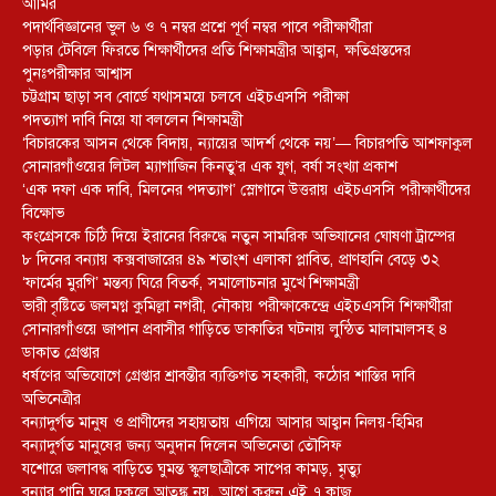
আমির
পদার্থবিজ্ঞানের ভুল ৬ ও ৭ নম্বর প্রশ্নে পূর্ণ নম্বর পাবে পরীক্ষার্থীরা
পড়ার টেবিলে ফিরতে শিক্ষার্থীদের প্রতি শিক্ষামন্ত্রীর আহ্বান, ক্ষতিগ্রস্তদের
পুনঃপরীক্ষার আশ্বাস
চট্টগ্রাম ছাড়া সব বোর্ডে যথাসময়ে চলবে এইচএসসি পরীক্ষা
পদত্যাগ দাবি নিয়ে যা বললেন শিক্ষামন্ত্রী
‘বিচারকের আসন থেকে বিদায়, ন্যায়ের আদর্শ থেকে নয়’— বিচারপতি আশফাকুল
সোনারগাঁওয়ের লিটল ম্যাগাজিন কিনতু’র এক যুগ, বর্ষা সংখ্যা প্রকাশ
‘এক দফা এক দাবি, মিলনের পদত্যাগ’ স্লোগানে উত্তরায় এইচএসসি পরীক্ষার্থীদের
বিক্ষোভ
কংগ্রেসকে চিঠি দিয়ে ইরানের বিরুদ্ধে নতুন সামরিক অভিযানের ঘোষণা ট্রাম্পের
৮ দিনের বন্যায় কক্সবাজারের ৪৯ শতাংশ এলাকা প্লাবিত, প্রাণহানি বেড়ে ৩২
‘ফার্মের মুরগি’ মন্তব্য ঘিরে বিতর্ক, সমালোচনার মুখে শিক্ষামন্ত্রী
ভারী বৃষ্টিতে জলমগ্ন কুমিল্লা নগরী, নৌকায় পরীক্ষাকেন্দ্রে এইচএসসি শিক্ষার্থীরা
সোনারগাঁওয়ে জাপান প্রবাসীর গাড়িতে ডাকাতির ঘটনায় লুন্ঠিত মালামালসহ ৪
ডাকাত গ্রেপ্তার
ধর্ষণের অভিযোগে গ্রেপ্তার শ্রাবন্তীর ব্যক্তিগত সহকারী, কঠোর শাস্তির দাবি
অভিনেত্রীর
বন্যাদুর্গত মানুষ ও প্রাণীদের সহায়তায় এগিয়ে আসার আহ্বান নিলয়-হিমির
বন্যাদুর্গত মানুষের জন্য অনুদান দিলেন অভিনেতা তৌসিফ
যশোরে জলাবদ্ধ বাড়িতে ঘুমন্ত স্কুলছাত্রীকে সাপের কামড়, মৃত্যু
বন্যার পানি ঘরে ঢুকলে আতঙ্ক নয়, আগে করুন এই ৭ কাজ