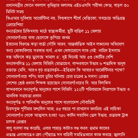
প্রধানমন্ত্রীর ফোনে বদলাল কুমিল্লার জলাবদ্ধ এইচএসসি পরীক্ষা কেন্দ্র, বাড়ল ৩০
মিনিট সময়
ভিএআর সুবিধায় আর্জেন্টিনা নয়, বিশ্বকাপে শীর্ষে মেক্সিকো; সবচেয়ে ক্ষতিগ্রস্ত
ক্রোয়েশিয়া
বন্যার্তদের চিকিৎসায় মাঠে স্বাস্থ্যকর্মীরা, ছুটি বাতিল ১১ জেলায়
সোনারগাঁওয়ে বাবা ছেলেকে কুপিয়ে জখম
ইরানের বিরুদ্ধে কড়া বার্তা সৌদি আরব, আন্তর্জাতিক আইন লঙ্ঘনের অভিযোগ
বন্যা মোকাবিলায় সরকার ব্যর্থ, এখন দোষারোপে লাভ নেই: নাহিদ ইসলাম
বক্স অফিসে ঝড় তুলেছে ‘ধামাল ৪’, দুই দিনেই আয় ৫৩ কোটির বেশি
বন্যাকবলিত ১১ জেলায় বিজিবি মোতায়েন, বান্দরবানে উদ্ধার ৬ শতাধিক মানুষ
রক্তাক্ত মেসি, আরও দৃঢ় প্রত্যাবর্তন—ইতিহাস কি আবারও আর্জেন্টিনার পক্ষে?
সোনারগাঁওয়ে শপিং মলে চুরির ঘটনায় চোর চক্রের ৯ সদস্য গ্রেপ্তার
দেশের শ্রেষ্ঠ প্রধান শিক্ষক হয়েছেন সোনারগাঁওয়ের বি. আর বিলকিস
বান্দরবানে বন্যাদুর্গত মানুষের পাশে বিজিবি: ১২২টি পরিবারকে নিরাপদে উদ্ধার ও
মানবিক সহায়তা প্রদান
বন্যাদুর্গত ও পানিবন্দি মানুষের পাশে বাংলাদেশ নৌবাহিনী
চিরসবুজ পূর্ণিমার জন্মদিন আজ, ৪৫ বছরে পা রাখলেন জনপ্রিয় এই নায়িকা
সোনারগাঁও থেকে আত্মসাৎ হওয়া ৭৫০ কার্টন সয়াবিন তেল উদ্ধার, প্রতারক ট্রাক
চালক গ্রেপ্তার
বালু ব্যবসা বন্ধ করেছি, এবার পাহাড় কাটাও বন্ধ করব: হুমাম কাদের
প্রত্যন্ত এলাকাতেও ত্রাণ পৌঁছাতে সব বাহিনী সমন্বিতভাবে কাজ করছে: জ্বালানি