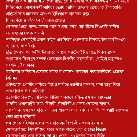
রুপগঞ্জে এক মাসেই ধসে গেল রাস্তা, ৫০ লাখ টাকা জলে অবরুদ্ধ ৫ গ্রামের মানুষ
সিদ্ধিরগঞ্জে পোশাককর্মী সাদিয়া হত্যায় প্রেমিক রাজ্জাক গ্রেপ্তার ও স্বীকারোক্তি
প্রাইভেটকার চালকের মারধরে ইজিবাইক চালকের মৃত্যু
সিদ্ধিরগঞ্জে ৪ পরিবহন চাঁদাবাজ গ্রেপ্তার
সোনারগাঁওয়ে পাম্পগুলোতে গ্যাস সংকট, চরম ভোগান্তিতে সিএনজি চালিত
যানবাহনের চালক ও যাত্রী
নবনিযুক্ত নৌবাহিনী প্রধান ভাইস এডমিরাল খোন্দকার মিসবাহ উল আজীম-এর
র‍্যাংক ব্যাজ পরিধান
হুতি হামলার পর সৌদি ট্যাংকারে আগুন, স্যাটেলাইট ছবিতে মিলল প্রমাণ
বাংলাদেশ-সিঙ্গাপুর সম্পর্ক জোরদারে দ্বিপক্ষীয় সহযোগিতা, রোহিঙ্গা ইস্যুতেও
সমর্থন চাইল ঢাকা
ম্যানিলায় আসিয়ান বৈঠকের ফাঁকে বাংলাদেশ-ভারতের পররাষ্ট্রমন্ত্রীদের শুভেচ্ছা
বিনিময়
চৌদ্দগ্রামে প্রবাসীর বাড়িতে বিয়ের দাবিতে তরুণী’র অনশন, বাসা ভাড়া নিয়ে
একসাথে থাকার অভিযোগ
তেজগাঁও বিভাগের অভিযানে বিভিন্ন অপরাধে জড়িত ৫৭ জন গ্রেফতার
মাননীয় প্রধানমন্ত্রীর সাথে বিদায়ী নৌবাহিনী প্রধানের সৌজন্য সাক্ষাৎ
সাংবাদিক শফিকের মুক্তি না দিলে শাহবাগ থানা, ফায়ার সার্ভিস ও স্বরাষ্ট্র মন্ত্রণালয়
ঘেরাওয়ের হুঁশিয়ারি
দল থেকে বহিষ্কার হলেন জামায়াত এমপি গাজী নজরুল ইসলাম
সোনারগাঁওয়ে শিক্ষার্থীদের মাঝে ফলজ গাছের চারা ও ছাতা বিতরণ ​
সোনারগাঁওয়ে এক কাঁঠাল দুই মণ ওজন, ১০ হাজার টাকায় বিক্রি