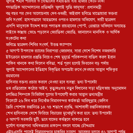
জুলাই শহীদ পরিবার ও যোদ্ধাদের সহায়তায় ব্যয় হাজার কোটি টাকা
গণতান্ত্রিক আন্দোলনের প্রতিচ্ছবি ‘জুলাই স্মৃতি জাদুঘর’: প্রধানমন্ত্রী
বহু বছর পর ফের আলোচনায় দেব-শুভশ্রী, ভাইরাল ছবিতে মাতোয়ারা ভক্তরা
জবি সংঘর্ষ: হাসপাতালে আহতদের ওপরও হামলার অভিযোগ, দায়ী ছাত্রদল
এসপি মাসুদকে উদ্দেশ করে পলাতক রায়হানের পোস্ট, গ্রেপ্তারে অভিযান অব্যাহত
লাইভে কান্নায় ভেঙে পড়লেন জ্যোতিকা জ্যোতি, জানালেন মানসিক ও আর্থিক
সংকটের কথা
জবিতে ছাত্রদল-শিবির সংঘর্ষ, উত্তপ্ত ক্যাম্পাস
৫ আগস্ট উপলক্ষে র‌্যাবের নিরাপত্তা জোরদার, সারা দেশে বিশেষ নজরদারি
ইউক্রেনে হামলার প্রস্তুতি নিয়েও শেষ মুহূর্তে পরিকল্পনা বাতিল করল ইরান
শাকিব খানকে কথা দিলেন ববিতা, শর্ত পূরণ হলেই ফিরবেন বড় পর্দায়
জুলাই আন্দোলনের ইতিহাস বিকৃতির অপচেষ্টা রুখে দেওয়ার আহ্বান শফিকুর
রহমানের
হাসিনার বক্তব্য প্রচার করলে নেওয়া হবে ব্যবস্থা: তথ্য উপদেষ্টা
গুম প্রতিরোধে কঠোর আইন, মৃত্যুদণ্ডসহ নতুন বিধানের সড়া মন্ত্রিসভায় অনুমোদন
চলচ্চিত্র শিল্পকে ডিজিটাল যুগের উপযোগী করার আহ্বান তথ্যমন্ত্রীর
সিলেটে ২৬ দিন ধরে নিখোঁজ বিমানবন্দর কর্মকর্তা আরিফুল্লাহ জেলিন
তৈরি পোশাক রপ্তানিতে ১৪.৭৩ শতাংশ প্রবৃদ্ধি, আশাবাদী রপ্তানিকারকরা
শেখ হাসিনাকে দেশে ফিরিয়ে বিচারের মুখোমুখি করা হবে: তথ্য উপদেষ্টা
৫ আগস্ট সরকারি ছুটি, তবে যাদের কর্মস্থলে থাকতে হবে
দুর্যোগ ব্যবস্থাপনা অধিদপ্তরের প্রকল্পে বদলে যাচ্ছে চৌদ্দগ্রাম
এইচএসসি পাসেই বিমানবন্দরে চাকরির সুযোগ, আবেদন চলবে ৩১ আগস্ট পর্যন্ত