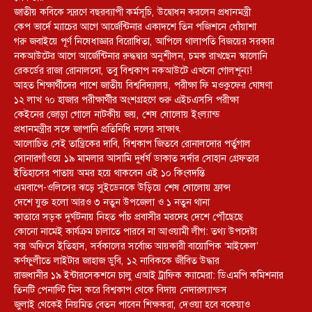
জাতীয় কবিকে স্মরণে বছরব্যাপী কর্মসূচি, উদ্বোধন করলেন প্রধানমন্ত্রী
কেপ ভার্দে ম্যাচের আগে আর্জেন্টিনার একাদশে তিন পজিশনে ধোঁয়াশা
গরু জবাইয়ে পূর্ণ নিষেধাজ্ঞার বিরোধিতা, আপিলে থালাপতি বিজয়ের সরকার
নকআউটের আগে আর্জেন্টিনার রুদ্ধদ্বার অনুশীলন, চমক রাখছেন স্কালোনি
রেকর্ডের রাজা রোনালদো, তবু বিশ্বকাপ নকআউটে এখনো গোলশূন্য!
আহত শিক্ষার্থীদের পাশে জাতীয় বিশ্ববিদ্যালয়, পরীক্ষা ফি মওকুফের ঘোষণা
১২ লাখ ৭০ হাজার পরীক্ষার্থীর অংশগ্রহণে শুরু এইচএসসি পরীক্ষা
কেইনের জোড়া গোলে নাটকীয় জয়, শেষ ষোলোয় ইংল্যান্ড
প্রধানমন্ত্রীর সঙ্গে জাপানি প্রতিনিধি দলের সাক্ষাৎ
আলোচিত সেই তান্ত্রিকের দাবি, বিশ্বকাপ জিতবে রোনালদোর পর্তুগাল
সোনারগাঁওয়ে ১৯ মামলার আসামি দুর্ধর্ষ ডাকাত সর্দার সোহান গ্রেফতার
ইতিহাসের পাতায় অমর হয়ে থাকবেন এই ১০ কিংবদন্তি
এমবাপে-ওলিসের ঝড়ে সুইডেনকে উড়িয়ে শেষ ষোলোয় ফ্রান্স
দেশে যুক্ত হলো আরও ৩ নতুন উপজেলা ও ১ নতুন থানা
কাতারে সড়ক দুর্ঘটনায় নিহত পাঁচ প্রবাসীর মরদেহ দেশে পৌঁছেছে
কোনো নামেই কার্যক্রম চালাতে পারবে না আওয়ামী লীগ: তথ্য উপদেষ্টা
বক্স অফিসে ইতিহাস, সর্বকালের সর্বোচ্চ আয়কারী বায়োপিক ‘মাইকেল’
কর্ণফুলীতে লাইটার জাহাজ ডুবি, ১২ নাবিককে জীবিত উদ্ধার
রাজধানীর ১৯ ইন্টারসেকশনে চালু এআই ট্রাফিক ক্যামেরা: ডিএমপি কমিশনার
তিনটি পেনাল্টি মিস করে বিশ্বকাপ থেকে বিদায় নেদারল্যান্ডস
জুলাই থেকেই নিয়মিত বেতন পাবেন শিক্ষকরা, দেওয়া হবে বকেয়াও