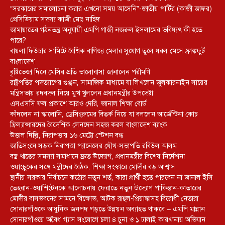
“সরকারের সমালোচনা করার এখনো সময় আসেনি”-জাতীয় পার্টির (কাজী জাফর)
প্রেসিডিয়াম সদস্য কাজী মোঃ নাহিদ
জামায়াতের গঠনতন্ত্র অনুযায়ী এমপি গাজী নজরুল ইসলামের ভবিষ্যৎ কী হতে
পারে?
বায়লা ফিউচার সামিটে বৈশ্বিক বাণিজ্য মেলার সুযোগ তুলে ধরল মেসে ফ্রাঙ্কফুর্ট
বাংলাদেশ
বৃষ্টিভেজা দিনে মেসির প্রতি ভালোবাসা জানালেন পরীমণি
রাষ্ট্রপতির পদত্যাগের গুঞ্জন, সামাজিক মাধ্যমে যা লিখলেন জুলকারনাইন সায়ের
মন্ত্রিসভায় রদবদল নিয়ে মুখ খুললেন প্রধানমন্ত্রীর উপদেষ্টা
এসএসসি ফল প্রকাশে আরও দেরি, জানাল শিক্ষা বোর্ড
কাঁদলেন না স্কালোনি, ড্রেসিংরুমের বিতর্ক নিয়ে যা বললেন আর্জেন্টিনা কোচ
ফ্রিল্যান্সারদের বৈদেশিক লেনদেন সহজ করল বাংলাদেশ ব্যাংক
উত্তাল দিল্লি, নিরাপত্তায় ১৬ মেট্রো স্টেশন বন্ধ
জাতিসংঘে সড়ক নিরাপত্তা প্যানেলের যৌথ-সভাপতি রবিউল আলম
বস্ত্র খাতের সমস্যা সমাধানে দ্রুত উদ্যোগ, প্রধানমন্ত্রীর বিশেষ নির্দেশনা
ওয়াংচুকের সঙ্গে মন্ত্রীদের বৈঠক, শিক্ষা সংস্কারে মোদীর বড় আশ্বাস
স্থানীয় সরকার নির্বাচনে কঠোর নতুন শর্ত, কারা প্রার্থী হতে পারবেন না জানাল ইসি
তেহরান-ওয়াশিংটনকে আলোচনায় ফেরাতে নতুন উদ্যোগ পাকিস্তান-কাতারের
মোদীর বাসভবনের সামনে বিক্ষোভ, আটক রাহুল-প্রিয়াঙ্কাসহ বিরোধী নেতারা
সোনারগাঁওকে আধুনিক জনপদ গড়তে উন্নয়ন অব্যাহত থাকবে – এমপি মান্নান
সোনারগাঁওয়ে অবৈধ গ্যাস সংযোগে চলা ৪ চুনা ও ১ ঢালাই কারখানায় অভিযান