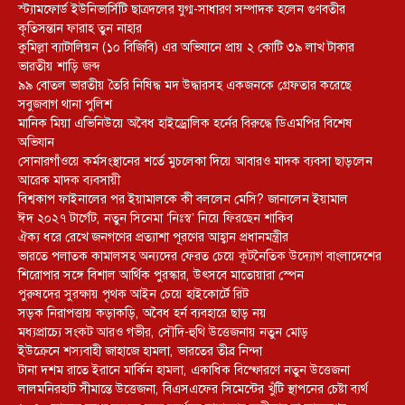
স্ট্যামফোর্ড ইউনিভার্সিটি ছাত্রদলের যুগ্ম-সাধারণ সম্পাদক হলেন গুণবতীর
কৃতিসন্তান ফারাহ তুন নাহার
কুমিল্লা ব্যাটালিয়ন (১০ বিজিবি) এর অভিযানে প্রায় ২ কোটি ৩৯ লাখ টাকার
ভারতীয় শাড়ি জব্দ
৯৯ বোতল ভারতীয় তৈরি নিষিদ্ধ মদ উদ্ধারসহ একজনকে গ্রেফতার করেছে
সবুজবাগ থানা পুলিশ
মানিক মিয়া এভিনিউয়ে অবৈধ হাইড্রোলিক হর্নের বিরুদ্ধে ডিএমপির বিশেষ
অভিযান
সোনারগাঁওয়ে কর্মসংস্থানের শর্তে মুচলেকা দিয়ে আবারও মাদক ব্যবসা ছাড়লেন
আরেক মাদক ব্যবসায়ী
বিশ্বকাপ ফাইনালের পর ইয়ামালকে কী বললেন মেসি? জানালেন ইয়ামাল
ঈদ ২০২৭ টার্গেট, নতুন সিনেমা ‘নিঃস্ব’ নিয়ে ফিরছেন শাকিব
ঐক্য ধরে রেখে জনগণের প্রত্যাশা পূরণের আহ্বান প্রধানমন্ত্রীর
ভারতে পলাতক কামালসহ অন্যদের ফেরত চেয়ে কূটনৈতিক উদ্যোগ বাংলাদেশের
শিরোপার সঙ্গে বিশাল আর্থিক পুরস্কার, উৎসবে মাতোয়ারা স্পেন
পুরুষদের সুরক্ষায় পৃথক আইন চেয়ে হাইকোর্টে রিট
সড়ক নিরাপত্তায় কড়াকড়ি, অবৈধ হর্ন ব্যবহারে ছাড় নয়
মধ্যপ্রাচ্যে সংকট আরও গভীর, সৌদি-হুথি উত্তেজনায় নতুন মোড়
ইউক্রেনে শস্যবাহী জাহাজে হামলা, ভারতের তীব্র নিন্দা
টানা দশম রাতে ইরানে মার্কিন হামলা, একাধিক বিস্ফোরণে নতুন উত্তেজনা
লালমনিরহাট সীমান্তে উত্তেজনা, বিএসএফের সিমেন্টের খুঁটি স্থাপনের চেষ্টা ব্যর্থ