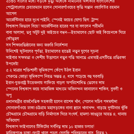
২০৩০ সালের মধ্যে সড়কে মৃত্যু অর্ধেকে নামানোর অঙ্গীকার বাংলাদেশের
পেট্রোবাংলার চেয়ারম্যান হলেন সোনারগাঁওয়ের কৃতি সন্তান ওয়ালিউর রহমান
আপেল
আর্জেন্টিনার হারে দুঃখ পাইনি, স্পেনই জয়ের যোগ্য ছিল: ট্রাম্প
বিশ্বকাপ জিতলে বিয়ে! আর্জেন্টিনার হারের পর যা বললেন পরীমনি
বাবা আলাদা, তবু অটুট দুই ভাইয়ের বন্ধন—ইয়ামালের ছোট ভাই কিয়েনকে ঘিরে
কৌতূহল
সব শিক্ষাপ্রতিষ্ঠানের জন্য জরুরি নির্দেশনা
উনিশেই ফুটবলের পূর্ণতা, ইয়ামালের হাতেই নতুন যুগের সূচনা
সাইবার সক্ষমতা ও দেশীয় উদ্ভাবনে নতুন গতি আনতে এমআইএসটিতে প্রতিরক্ষা
উপদেষ্টা
৫.২ মাত্রার শক্তিশালী ভূমিকম্পে কেঁপে উঠল ইরান
পেরুতে জোড়া ভূমিকম্পে নিহত অন্তত ৫, ধসে পড়েছে বহু ঘরবাড়ি
ইরান-যুক্তরাষ্ট্র উত্তেজনায় লাফিয়ে বাড়ল অপরিশোধিত তেলের দাম
স্পেনের বিশ্বকাপ জয়ে সামাজিক মাধ্যমে অভিনন্দন জানালেন শাকিব, বুবলী ও
অপু
প্রধানমন্ত্রীর রাজনৈতিক সহকারী হলেন রাশেদ খাঁন, পেলেন সচিব পদমর্যাদা
সোনারগাঁওয়ে ঢাকা-চট্টগ্রাম মহাসড়কের নানা স্থানে খানাখন্দ, বাড়ছে দুর্ঘটনার ঝুঁকি
চৌদ্দগ্রামে চৌদ্দগ্রামে বাড়ি নির্মাণকে ঘিরে সংঘর্ষ, হামলা-ভাঙচুরে আহত ৪, থানায়
অভিযোগ
বিশ্বকাপ ফাইনালের টিকিটের সর্বনিম্ন দাম ১০ হাজার ডলার!
মানিকগঞ্জে চাকা ফেটে খালে পড়ল সেলফি পরিবহনের বাস, নিহত ১