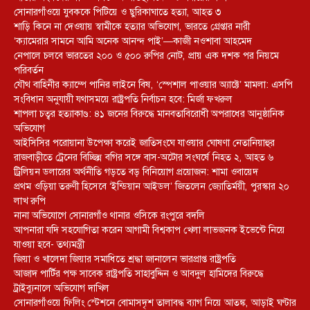
সোনারগাঁওয়ে যুবককে পিটিয়ে ও ছুরিকাঘাতে হত্যা, আহত ৩
শাড়ি কিনে না দেওয়ায় স্বামীকে হত্যার অভিযোগ, ভারতে গ্রেপ্তার নারী
‘ক্যামেরার সামনে আমি অনেক আনন্দ পাই’—কাজী নওশাবা আহমেদ
নেপালে চলবে ভারতের ২০০ ও ৫০০ রুপির নোট, প্রায় এক দশক পর নিয়মে
পরিবর্তন
যৌথ বাহিনীর ক্যাম্পে পানির লাইনে বিষ, ‘স্পেশাল পাওয়ার অ্যাক্টে’ মামলা: এসপি
সংবিধান অনুযায়ী যথাসময়ে রাষ্ট্রপতি নির্বাচন হবে: মির্জা ফখরুল
শাপলা চত্বর হত্যাকাণ্ড: ৪১ জনের বিরুদ্ধে মানবতাবিরোধী অপরাধের আনুষ্ঠানিক
অভিযোগ
আইসিসির পরোয়ানা উপেক্ষা করেই জাতিসংঘে যাওয়ার ঘোষণা নেতানিয়াহুর
রাজবাড়ীতে ট্রেনের বিচ্ছিন্ন বগির সঙ্গে বাস-অটোর সংঘর্ষে নিহত ২, আহত ৬
ট্রিলিয়ন ডলারের অর্থনীতি গড়তে বড় বিনিয়োগ প্রয়োজন: শামা ওবায়েদ
প্রথম ওড়িয়া তরুণী হিসেবে ‘ইন্ডিয়ান আইডল’ জিতলেন জ্যোতির্ময়ী, পুরস্কার ২০
লাখ রুপি
নানা অভিযোগে সোনারগাঁও থানার ওসিকে রংপুরে বদলি
আপনারা যদি সহযোগিতা করেন আগামী বিশ্বকাপ খেলা লাভজনক ইভেন্টে নিয়ে
যাওয়া হবে- তথ্যমন্ত্রী
জিয়া ও খালেদা জিয়ার সমাধিতে শ্রদ্ধা জানালেন ভারপ্রাপ্ত রাষ্ট্রপতি
আজাদ পার্টির পক্ষ সাবেক রাষ্ট্রপতি সাহাবুদ্দিন ও আবদুল হামিদের বিরুদ্ধে
ট্রাইব্যুনালে অভিযোগ দাখিল
সোনারগাঁওয়ে ফিলিং স্টেশনে বোমাসদৃশ তালাবদ্ধ ব্যাগ নিয়ে আতঙ্ক, আড়াই ঘণ্টার