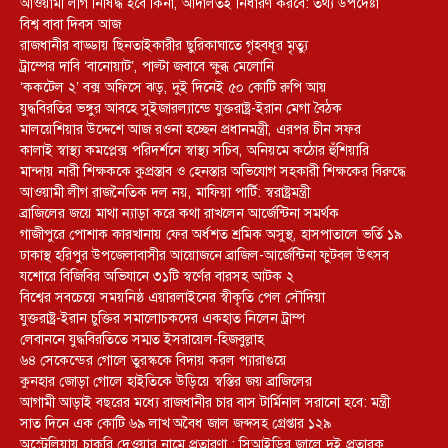
আওয়ামী লীগ নিষিদ্ধ হবে কিনা, আদালতই নির্ধারণ করবে: তথ্য উপদেষ্টা
বিশ্ব বাবা দিবস আজ
রাজধানীর বাড্ডায় ছিনতাইকারীর ছুরিকাঘাতে গৃহবধূর মৃত্যু
ট্রাম্পের দাবি ‘বানোয়াট’, পাল্টা জবাবে ক্ষুব্ধ মেলোনি
‘ককটেল ২’ বক্স অফিসে ঝড়, দুই দিনেই ৫০ কোটি রুপি আয়
যুদ্ধবিরতির ভঙ্গুর আবহে সুইজারল্যান্ডে যুক্তরাষ্ট্র-ইরান মেগা বৈঠক
মালয়েশিয়ার উদ্দেশে আজ রওনা হচ্ছেন প্রধানমন্ত্রী, এরপর চীন সফর
কালাই স্বাস্থ্য কমপ্লেক্স পরিদর্শনে স্বাস্থ্য সচিব, অনিয়মে কঠোর হুঁশিয়ারি
মান্দায় নারী শিক্ষককে কুপ্রস্তাব ও হেনস্তার অভিযোগ সহকারী শিক্ষকের বিরুদ্ধে
আওয়ামী লীগ রাজনৈতিক দল নয়, মাফিয়া পার্টি: স্বরাষ্ট্রমন্ত্রী
ব্রাজিলের জয়ে মাথা ন্যাড়া করে কথা রাখলেন আর্জেন্টিনা সমর্থক
গাজীপুরে পোশাক কারখানায় ফের অর্ধশত শ্রমিক অসুস্থ, হাসপাতালে ভর্তি ১৯
ঢাকাস্থ হরিপুর উপজেলাবাসীর আয়োজনে ব্রাজিল-আর্জেন্টিনা ফুটবল উৎসব
যশোরে বিজিবির অভিযানে ৩১টি স্বর্ণের বারসহ আটক ২
বিশ্বের সবচেয়ে সময়নিষ্ঠ এয়ারলাইনের স্বীকৃতি পেল সৌদিয়া
যুক্তরাষ্ট্র-ইরান চুক্তির সমালোচকদের একহাত নিলেন ট্রাম্প
লেবাননে যুদ্ধবিরতিতে সম্মত ইসরায়েল-হিজবুল্লাহ
৬৪ সেকেন্ডের গোলে তুরস্ককে বিদায় করল প্যারাগুয়ে
কুনহার জোড়া গোলে হাইতিকে উড়িয়ে স্বস্তির জয় ব্রাজিলের
আগামী আড়াই বছরের মধ্যে রাজধানীর চার বাস টার্মিনাল সরানো হবে: মন্ত্রী
সাত দিনে এক কোটি ৬৯ লাখ অবৈধ জাল জব্দসহ গ্রেপ্তার ১২৯
‎অস্ট্রেলিয়ায় চাকরি দেওয়ার নামে প্রতারণা : সিআইডির জালে দুই প্রতারক