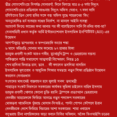
তীব্র লোডশেডিংয়ে বিপর্যস্ত সোনারগাঁ, দিনে মিলছে মাত্র ৪-৫ ঘণ্টা বিদ্যুৎ
লোডশেডিংয়ের প্রতিবাদে বরগুনায় বিদ্যুৎ অফিস ঘেরাও, ৭ দফা দাবি
হলিউডের তিন মেগা ছবির সঙ্গে বক্স অফিস যুদ্ধে শাহরুখের ‘কিং’
অননুমোদিত হর্ন ব্যবহার বন্ধের নির্দেশ, না মানলে আইনি ব্যবস্থা
অ্যাডাল্ট ফিল্মে কাজের কথা জানার পর কী বলেছিলেন সানি লিওনির বাবা-মা?
সেনাবাহিনী প্রধান কর্তৃক আর্মি ইন্টারন্যাশনাল ইসলামিক ইনস্টিটিউট (AIII)-এর
উদ্বোধন
আগস্টজুড়ে তাপপ্রবাহ ও স্বল্পমেয়াদি বন্যার শঙ্কা
৬ মাসে ভরিপ্রতি সোনার দাম কমেছে ৬৭ হাজার টাকা
হরমুজ প্রণালী সংকট আরও গভীর, মুখোমুখি ট্রাম্প ও তেহরানের বক্তব্য
পাকিস্তানে শান্তি সমাবেশে আত্মঘাতী বিস্ফোরণ, নিহত ১৩
শেখ হাসিনা ফিরতে চান, তবে… কী বললেন তসলিমা নাসরিন
ইসলামিক মূল্যবোধ ও আধুনিক শিক্ষার সমন্বয়ে নতুন শিক্ষা প্রতিষ্ঠান উদ্বোধন
করলেন সেনাপ্রধান
সংসদের মাধ্যমেই বাস্তবায়ন হবে জুলাই সনদ: তথ্যমন্ত্রী
পাহাড়ের সংকট নিরসনে সরকারের কার্যকর ভূমিকা চাইলেন নাহিদ ইসলাম
হরমুজ প্রণালী খোলার কোনো চুক্তি হয়নি: ট্রাম্পকে প্রত্যাখ্যান তেহরানের
বেনজীর আহমেদকে ফিরিয়ে আনতে নতুন পদক্ষেপ সরকারের
মোজতবা খামেনিকে খুঁজছে মোসাদ-সিআইএ, পাল্টা গোপন কৌশলে ইরান
বেনজীরকে দেশে ফিরিয়ে বিচারের আশা সরকারের: শামা ওবায়েদ
বসুন্ধরায় চীনা নাগরিকদের ভাড়া ভবনে ডিবির অভিযান, অবৈধ ভিওআইপি চক্রের