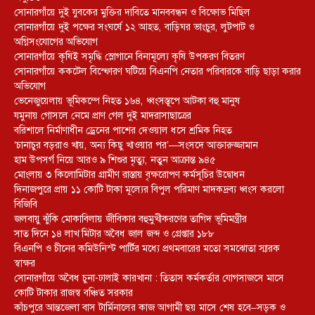
সোনারগাঁয়ে দুই যুবকের মুক্তির দাবিতে মানববন্ধন ও বিক্ষোভ মিছিল
সোনারগাঁয়ে দুই পক্ষের সংঘর্ষে ১২ আহত, বাড়িঘর ভাংচুর, লুটপাট ও
অগ্নিসংযোগের অভিযোগ
সোনারগাঁয়ে কৃষিই সমৃদ্ধি স্লোগানে বিনামূল্যে কৃষি উপকরণ বিতরণ
সোনারগাঁয়ে ককটেল বিস্ফোরণ ঘটিয়ে বিএনপি নেতার পরিবারকে বাড়ি ছাড়া করার
অভিযোগ
ভেনেজুয়েলায় ভূমিকম্পে নিহত ১৬৪, ধ্বংসস্তূপে আটকা বহু মানুষ
যমুনায় গোসলে নেমে প্রাণ গেল দুই মাদরাসাছাত্রের
বরিশালে নির্মাণাধীন ড্রেনের পাশের দেওয়াল ধসে শ্রমিক নিহত
‘চানাচুর বড়রাও খায়, অন্য কিছু খাওয়ার পর’—সংসদে আক্তারুজ্জামান
হাম উপসর্গ নিয়ে আরও ৯ শিশুর মৃত্যু, নতুন আক্রান্ত ৯৪৫
মোংলায় ৩ কিলোমিটার গ্রামীণ রাস্তায় বৃক্ষরোপণ কর্মসূচির উদ্বোধন
দিনাজপুরে প্রায় ১১ কোটি টাকা মূল্যের বিপুল পরিমাণ মাদকদ্রব্য ধ্বংস করলো
বিজিবি
জলবায়ু ঝুঁকি মোকাবিলায় জীবিকার বহুমুখীকরণের তাগিদ ভূমিমন্ত্রীর
সাত দিনে ১৪ লাখ মিটার অবৈধ জাল জব্দ ও গ্রেপ্তার ১৮৮
বিএনপি ও চীনের কমিউনিস্ট পার্টির মধ্যে প্রথমবারের মতো সমঝোতা স্মারক
স্বাক্ষর
সোনারগাঁয়ে অবৈধ চুনা-ঢালাই কারখানা : তিতাস কর্মকর্তার যোগসাজসে মাসে
কোটি টাকার রাজস্ব বঞ্চিত সরকার
কাঁচপুরে আন্তজেলা বাস টার্মিনালের কাজ আগামী ছয় মাসে শেষ হবে–সড়ক ও