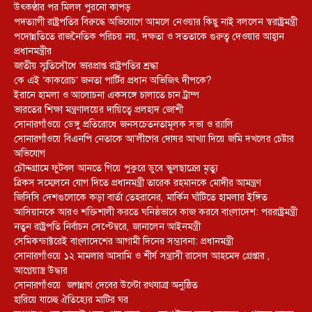
উৎকণ্ঠার পর মিলল পুরনো কাপড়
পদত্যাগী রাষ্ট্রপতির বিরুদ্ধে অভিযোগে আমলে নেওয়ার কিছু নাই বললেন স্বরাষ্ট্রমন্ত্রী
পদোন্নতিতে রাজনৈতিক পরিচয় নয়, দক্ষতা ও সততাকে গুরুত্ব দেওয়ার আহ্বান
প্রধানমন্ত্রীর
জাতীয় স্মৃতিসৌধে ভারপ্রাপ্ত রাষ্ট্রপতির শ্রদ্ধা
কে এই ‘কাকরোচ’ জনতা পার্টির প্রধান অভিজিৎ দীপকে?
ইরানে হামলা ও আলোচনা একসঙ্গে চালাতে চান ট্রাম্প
ভারতের শিক্ষা মন্ত্রণালয়ের দায়িত্বে প্রলহাদ জোশী
সোনারগাঁওয়ে ডেঙ্গু প্রতিরোধে জনসচেতনতামূলক সভা ও র‍্যালি
সোনারগাঁওয়ে বিএনপি নেতাকে আ’লীগের দোষর আখ্যা দিয়ে জমি দখলের চেষ্টার
অভিযোগ
চৌদ্দগ্রামে ফুটবল আনতে গিয়ে পুকুরে ডুবে স্কুলছাত্রের মৃত্যু
ব্রিকস সম্মেলনে যোগ দিতে প্রধানমন্ত্রী তারেক রহমানকে মোদীর আমন্ত্রণ
জিসিসি দেশগুলোকে কড়া বার্তা তেহরানের, মার্কিন ঘাঁটিতে হামলার ইঙ্গিত
আসিয়ানকে আরও শক্তিশালী করতে ঘনিষ্ঠভাবে কাজ করবে বাংলাদেশ: পররাষ্ট্রমন্ত্রী
নতুন রাষ্ট্রপতি নির্বাচন সেপ্টেম্বরে, জানালেন আইনমন্ত্রী
সেমিকন্ডাক্টরেই বাংলাদেশের আগামী দিনের সম্ভাবনা: প্রধানমন্ত্রী
সোনারগাঁওয়ে ১২ মামলার আসামি ও শীর্ষ সন্ত্রাসী রাসেল আহমেদ গ্রেপ্তার ,
আগ্নেয়াস্ত্র উদ্ধার
সোনারগাঁওয়ে জগন্নাথ দেবের উল্টো রথযাত্রা অনুষ্ঠিত
হারিয়ে যাচ্ছে ঐতিহ্যের মাটির ঘর