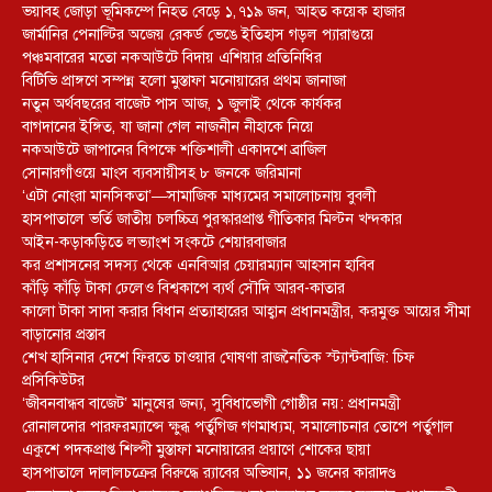
ভয়াবহ জোড়া ভূমিকম্পে নিহত বেড়ে ১,৭১৯ জন, আহত কয়েক হাজার
জার্মানির পেনাল্টির অজেয় রেকর্ড ভেঙে ইতিহাস গড়ল প্যারাগুয়ে
পঞ্চমবারের মতো নকআউটে বিদায় এশিয়ার প্রতিনিধির
বিটিভি প্রাঙ্গণে সম্পন্ন হলো মুস্তাফা মনোয়ারের প্রথম জানাজা
নতুন অর্থবছরের বাজেট পাস আজ, ১ জুলাই থেকে কার্যকর
বাগদানের ইঙ্গিত, যা জানা গেল নাজনীন নীহাকে নিয়ে
নকআউটে জাপানের বিপক্ষে শক্তিশালী একাদশে ব্রাজিল
সোনারগাঁওয়ে মাংস ব্যবসায়ীসহ ৮ জনকে জরিমানা
‘এটা নোংরা মানসিকতা’—সামাজিক মাধ্যমের সমালোচনায় বুবলী
হাসপাতালে ভর্তি জাতীয় চলচ্চিত্র পুরস্কারপ্রাপ্ত গীতিকার মিল্টন খন্দকার
আইন-কড়াকড়িতে লভ্যাংশ সংকটে শেয়ারবাজার
কর প্রশাসনের সদস্য থেকে এনবিআর চেয়ারম্যান আহসান হাবিব
কাঁড়ি কাঁড়ি টাকা ঢেলেও বিশ্বকাপে ব্যর্থ সৌদি আরব-কাতার
কালো টাকা সাদা করার বিধান প্রত্যাহারের আহ্বান প্রধানমন্ত্রীর, করমুক্ত আয়ের সীমা
বাড়ানোর প্রস্তাব
শেখ হাসিনার দেশে ফিরতে চাওয়ার ঘোষণা রাজনৈতিক স্ট্যান্টবাজি: চিফ
প্রসিকিউটর
‘জীবনবান্ধব বাজেট’ মানুষের জন্য, সুবিধাভোগী গোষ্ঠীর নয়: প্রধানমন্ত্রী
রোনালদোর পারফরম্যান্সে ক্ষুব্ধ পর্তুগিজ গণমাধ্যম, সমালোচনার তোপে পর্তুগাল
একুশে পদকপ্রাপ্ত শিল্পী মুস্তাফা মনোয়ারের প্রয়াণে শোকের ছায়া
হাসপাতালে দালালচক্রের বিরুদ্ধে র‍্যাবের অভিযান, ১১ জনের কারাদণ্ড