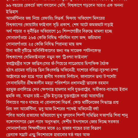
৯৬ বছরের রেকর্ডে ভাগ বসালেন মেসি, বিশ্বকাপে গড়লেন আরও এক অনন্য
ইতিহাস
আর্জেন্টিনার জয় নিয়ে রেফারিং বিতর্ক, ফিফায় অভিযোগ মিসরের
বিশ্বকাপের কোয়ার্টার ফাইনাল সূচি প্রকাশ, শেষ আটে জমজমাট লড়াই
অর্থ পাচার ও দুর্নীতির অভিযোগে ১০ শিল্পগোষ্ঠীর বিরুদ্ধে মামলা হচ্ছে
সোনারগাঁওয়ে ২৬৩ কেজি নিষিদ্ধ পলিথিন ব্যাগ জব্দ, জরিমানা
সোনারগাঁওয়ে ২৫ কেজি নিষিদ্ধ পিরানহা মাছ জব্দ
টানা ভারী বৃষ্টিতে অনির্দিষ্টকালের জন্য বন্ধ সাজেক পর্যটনকেন্দ্র
বিশ্বকাপের সেমিফাইনালে নতুন বল ‘ট্রিওন্ডা ফাইনাল’
স্বরাষ্ট্রমন্ত্রীর সঙ্গে জাতিসংঘের জঁ-পিয়েরে লাক্রোয়ার দ্বিপাক্ষিক বৈঠক
হঠাৎ গ্রামের বাড়িতে তিন কিংবদন্তি অভিনেত্রী, যশোরে ববিতা-সুচন্দা-চম্পা
অক্টোবরে শুরু হতে পারে স্থানীয় সরকার নির্বাচন, জানালেন তথ্য উপদেষ্টা
সেনাবাহিনীর গ্রীষ্মকালীন মহড়া পরিদর্শনে প্রধানমন্ত্রী তারেক রহমান
হরমুজ প্রণালিতে ফের ক্ষেপণাস্ত্র হামলার দাবি যুক্তরাষ্ট্রের, অস্বীকার-ব্যাখ্যায় ইরান
হুমকি নয়, সম্মান চাই—চুক্তি ইস্যুতে যুক্তরাষ্ট্রকে বার্তা আরাঘচির
বিদায়ের পরও থামছে না রোনালদো বিতর্ক, কোচ মার্টিনেজের সিদ্ধান্তে প্রশ্ন
প্রিয় দল আর্জেন্টিনা, তবু আজ মিশরের পক্ষেই অভিনেত্রী বর্ষা
পলির অর্থের প্রভাবের অভিযোগে মুখ খুললেন শিল্পী সমিতির সভাপতি শিবা শানু
বঙ্গোপসাগরে তেল-গ্যাস অনুসন্ধান, দেশীয় উৎপাদনে জোর দিচ্ছে সরকার
সোনারগাঁওয়ে শিক্ষার্থীদের মাঝে ২০ হাজার গাছের চারা বিতরণ
প্লেব্যাক সম্রাট এন্ড্রু কিশোরকে হারানোর ষষ্ঠ বছর আজ