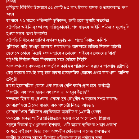
বিচ্ছিন্ন
কুমিল্লায় বিজিবির উদ্যোগে ৫১ কোটি ৮৩ লাখ টাকার মাদক ও তামাকজাত পণ্য
ধ্বংস
জাপানে ৭.১ মাত্রার শক্তিশালী ভূমিকম্প, জারি হলো সুনামি সতর্কতা
রাষ্ট্রপতির আইনি সুরক্ষা শুধু দায়িত্বকালেই, পদ ছাড়লে আইনি প্রক্রিয়ার মুখোমুখি
হওয়া সম্ভব: তথ্য উপদেষ্টা
রাষ্ট্রপতি নির্বাচনের তারিখ এখনও চূড়ান্ত নয়, প্রস্তুত নির্বাচন কমিশন
পুলিশের গাড়ি ভাঙচুর মামলায় নারায়ণগঞ্জ আদালতে হাজিরা দিলেন আইভী
ছেলেকে কোলে নিয়েই মঞ্চ মাতালেন নোবেল, গাইলেন জেমসের ‘বাবা’
রাষ্ট্রপতি নির্বাচন নিয়ে স্পিকারের সঙ্গে বৈঠকে সিইসি
আজ প্রথমবার বঙ্গভবনে দাফতরিক কার্যক্রম পরিচালনা করবেন ভারপ্রাপ্ত রাষ্ট্রপতি
দেড় বছরের মধ্যেই চালু হবে চায়না ইকোনমিক জোনের প্রথম কারখানা: আশিক
চৌধুরী
চায়না ইকোনমিক জোনে এক লাখের বেশি কর্মসংস্থান হবে: অর্থমন্ত্রী
**জাতীয় অধ্যাপক হলেন অধ্যাপক ড. মাহবুব উল্লাহ**
সম্পদের হিসাব না দেওয়ায় এসকে সুর চৌধুরীর ৩ বছরের সশ্রম কারাদণ্ড
সোনারগাঁওয়ে ট্রাকের ধাক্কায় এক পথচারী নিহত, আহত ৪
সোনারগাঁওয়ে মিছিলের প্রস্তুতিকালে ছাত্রলীগের ১২কর্মী গ্রেপ্তার
‘ককরোচ জনতা পার্টি’র প্রতিষ্ঠাতাকে ফলো করে আলোচনায় প্রিয়াঙ্কা
স্যালুট বিতর্কে মুখ খুললেন ইশরাক, ‘এটি আমার ব্যক্তিগত শ্রদ্ধার প্রকাশ’
৩ শর্তে লাইসেন্স ফিরে পেল আদ্-দ্বীন মেডিকেল কলেজ হাসপাতাল
জাতীয় সংসদের সাউন্ড সিস্টেম প্রতিস্থাপনে উচ্চ পর্যায়ের সভা