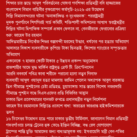
শিক্ষার চার স্তম্ভে আমূল পরিবর্তনের ঘোষণা গণশিক্ষা প্রতিমন্ত্রী ববি হাজ্জাজের
বাংলাদেশ বিমান বাহিনীর বৃক্ষরোপণ কর্মসূচি-২০২৬ এর উদ্বোধন
দিল্লি বিমানবন্দরের ঘটনা ‘অনাকাঙ্ক্ষিত ও দুঃখজনক’: পররাষ্ট্রমন্ত্রী
দুদক পুনর্গঠনে শিগগিরই সার্চ কমিটি, শক্তিশালী কমিশনের আশ্বাস স্বরাষ্ট্রমন্ত্রীর
দিল্লির ঘটনা দ্বিপাক্ষিক সম্পর্কে প্রভাব ফেলবে না, বেনজীরকে ফেরানোর প্রক্রিয়া
শুরু: জাহেদ উর রহমান
আদিতমারীতে নিখোঁজ শিশুর বস্তাবন্দী মরদেহ উদ্ধার, ধর্ষণের পর হত্যার অভিযোগ
আদাবরে বিকাশ ব্যবসায়ীকে কুপিয়ে টাকা ছিনতাই, কিশোর গ্যাংয়ের সম্পৃক্ততার
অভিযোগ
একনেকে ৭ হাজার কোটি টাকার ৫ উন্নয়ন প্রকল্প অনুমোদন
রাজশাহীর আমে মুগ্ধ মার্কিন রাষ্ট্রদূত ব্রেন্ট টি. ক্রিস্টেনসেন
আরবি নববর্ষে পবিত্র কাবা শরীফে পরানো হলো নতুন গিলাফ
ব্যবসায়ী আব্দুল ওয়াদুদ হত্যা মামলায় জামিন পেলেন অধ্যাপক আবুল বারকাত
তিন সীমান্তে পুশইনের চেষ্টা প্রতিহত, চুয়াডাঙ্গায় সাত স্তরের বিশেষ নজরদারি
সীমান্তে পুশইন বন্ধে বিএসএফের প্রতি বিজিবির আহ্বান
ঢাকার তিন প্রবেশদ্বারের যানজট রুখতে প্রধানমন্ত্রীর নতুন নির্দেশনা
জাহেদ উর রহমানকে দিল্লিতে প্রবেশে বাধা: ভারতের ভারপ্রাপ্ত হাইকমিশনারকে
তলব
১৬ ডিসেম্বর উদ্বোধন হতে পারে ঢাকার তৃতীয় টার্মিনাল, জানালেন বিমান প্রতিমন্ত্রী
গফরগাঁওয়ে চলন্ত ট্রেনের হুক ভেঙে ইঞ্জিন বিচ্ছিন্ন, বন্ধ রেল যোগাযোগ
ট্রাম্পের শান্তি চুক্তি আমাদের জন্য বাধ্যতামূলক নয়: ইসরায়েলি মন্ত্রী বেন-গভির