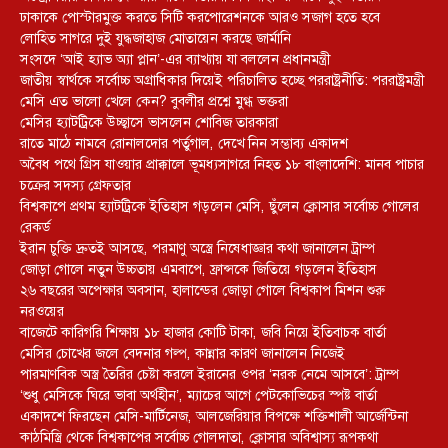
ঢাকাকে পোস্টারমুক্ত করতে সিটি করপোরেশনকে আরও সজাগ হতে হবে
লোহিত সাগরে দুই যুদ্ধজাহাজ মোতায়েন করছে জার্মানি
সংসদে ‘আই হ্যাভ অ্যা প্লান’-এর ব্যাখ্যায় যা বললেন প্রধানমন্ত্রী
জাতীয় স্বার্থকে সর্বোচ্চ অগ্রাধিকার দিয়েই পরিচালিত হচ্ছে পররাষ্ট্রনীতি: পররাষ্ট্রমন্ত্রী
মেসি এত ভালো খেলে কেন? বুবলীর প্রশ্নে মুগ্ধ ভক্তরা
মেসির হ্যাটট্রিকে উচ্ছ্বাসে ভাসলেন শোবিজ তারকারা
রাতে মাঠে নামবে রোনালদোর পর্তুগাল, দেখে নিন সম্ভাব্য একাদশ
‎অবৈধ পথে গ্রিস যাওয়ার প্রাক্কালে ভূমধ্যসাগরে নিহত ১৮ বাংলাদেশি: মানব পাচার
চক্রের সদস্য গ্রেফতার
বিশ্বকাপে প্রথম হ্যাটট্রিকে ইতিহাস গড়লেন মেসি, ছুঁলেন ক্লোসার সর্বোচ্চ গোলের
রেকর্ড
ইরান চুক্তি দ্রুতই আসছে, পরমাণু অস্ত্রে নিষেধাজ্ঞার কথা জানালেন ট্রাম্প
জোড়া গোলে নতুন উচ্চতায় এমবাপে, ফ্রান্সকে জিতিয়ে গড়লেন ইতিহাস
২৬ বছরের অপেক্ষার অবসান, হালান্ডের জোড়া গোলে বিশ্বকাপ মিশন শুরু
নরওয়ের
বাজেটে কারিগরি শিক্ষায় ১৮ হাজার কোটি টাকা, জবি নিয়ে ইতিবাচক বার্তা
মেসির চোখের জলে বেদনার গল্প, কান্নার কারণ জানালেন নিজেই
পারমাণবিক অস্ত্র তৈরির চেষ্টা করলে ইরানের ওপর ‘নরক নেমে আসবে’: ট্রাম্প
‘শুধু মেসিকে ঘিরে ভাবা অর্থহীন’, ম্যাচের আগে পেটকোভিচের স্পষ্ট বার্তা
একাদশে ফিরছেন মেসি-মার্টিনেজ, আলজেরিয়ার বিপক্ষে শক্তিশালী আর্জেন্টিনা
কাঠমিস্ত্রি থেকে বিশ্বকাপের সর্বোচ্চ গোলদাতা, ক্লোসার অবিশ্বাস্য রূপকথা