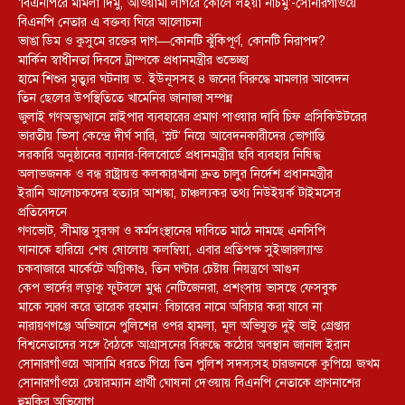
‘বিএনপিরে মামলা দিমু, আওয়ামী লীগরে কোলে লইয়া নাচমু’-সোনারগাঁওয়ে
বিএনপি নেতার এ বক্তব্য ঘিরে আলোচনা
ভাঙা ডিম ও কুসুমে রক্তের দাগ—কোনটি ঝুঁকিপূর্ণ, কোনটি নিরাপদ?
মার্কিন স্বাধীনতা দিবসে ট্রাম্পকে প্রধানমন্ত্রীর শুভেচ্ছা
হামে শিশুর মৃত্যুর ঘটনায় ড. ইউনূসসহ ৪ জনের বিরুদ্ধে মামলার আবেদন
তিন ছেলের উপস্থিতিতে খামেনির জানাজা সম্পন্ন
জুলাই গণঅভ্যুত্থানে স্নাইপার ব্যবহারের প্রমাণ পাওয়ার দাবি চিফ প্রসিকিউটরের
ভারতীয় ভিসা কেন্দ্রে দীর্ঘ সারি, ‘স্লট’ নিয়ে আবেদনকারীদের ভোগান্তি
সরকারি অনুষ্ঠানের ব্যানার-বিলবোর্ডে প্রধানমন্ত্রীর ছবি ব্যবহার নিষিদ্ধ
অলাভজনক ও বন্ধ রাষ্ট্রায়ত্ত কলকারখানা দ্রুত চালুর নির্দেশ প্রধানমন্ত্রীর
ইরানি আলোচকদের হত্যার আশঙ্কা, চাঞ্চল্যকর তথ্য নিউইয়র্ক টাইমসের
প্রতিবেদনে
গণভোট, সীমান্ত সুরক্ষা ও কর্মসংস্থানের দাবিতে মাঠে নামছে এনসিপি
ঘানাকে হারিয়ে শেষ ষোলোয় কলম্বিয়া, এবার প্রতিপক্ষ সুইজারল্যান্ড
চকবাজারে মার্কেটে অগ্নিকাণ্ড, তিন ঘণ্টার চেষ্টায় নিয়ন্ত্রণে আগুন
কেপ ভার্দের লড়াকু ফুটবলে মুগ্ধ নেটিজেনরা, প্রশংসায় ভাসছে ফেসবুক
মাকে স্মরণ করে তারেক রহমান: বিচারের নামে অবিচার করা যাবে না
নারায়ণগঞ্জে অভিযানে পুলিশের ওপর হামলা, মূল অভিযুক্ত দুই ভাই গ্রেপ্তার
বিশ্বনেতাদের সঙ্গে বৈঠকে আগ্রাসনের বিরুদ্ধে কঠোর অবস্থান জানাল ইরান
সোনারগাঁওয়ে আসামি ধরতে গিয়ে তিন পুলিশ সদস্যসহ চারজনকে কুপিয়ে জখম
সোনারগাঁওয়ে চেয়ারম্যান প্রার্থী ঘোষনা দেওয়ায় বিএনপি নেতাকে প্রাণনাশের
হুমকির অভিযোগ