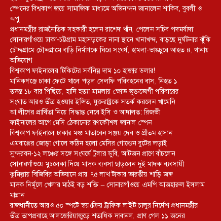
স্পেনের বিশ্বকাপ জয়ে সামাজিক মাধ্যমে অভিনন্দন জানালেন শাকিব, বুবলী ও
অপু
প্রধানমন্ত্রীর রাজনৈতিক সহকারী হলেন রাশেদ খাঁন, পেলেন সচিব পদমর্যাদা
সোনারগাঁওয়ে ঢাকা-চট্টগ্রাম মহাসড়কের নানা স্থানে খানাখন্দ, বাড়ছে দুর্ঘটনার ঝুঁকি
চৌদ্দগ্রামে চৌদ্দগ্রামে বাড়ি নির্মাণকে ঘিরে সংঘর্ষ, হামলা-ভাঙচুরে আহত ৪, থানায়
অভিযোগ
বিশ্বকাপ ফাইনালের টিকিটের সর্বনিম্ন দাম ১০ হাজার ডলার!
মানিকগঞ্জে চাকা ফেটে খালে পড়ল সেলফি পরিবহনের বাস, নিহত ১
তদন্ত ১৮ বার পিছিয়ে, হাদি হত্যা মামলায় ক্ষোভ ভুক্তভোগী পরিবারের
সংঘাত আরও তীব্র হওয়ার ইঙ্গিত, যুক্তরাষ্ট্রকে সতর্ক করলেন খামেনি
আ.লীগের প্রার্থিতা নিয়ে সিদ্ধান্ত নেবে ইসি ও আদালত: রিজভী
ফাইনালের আগে মেসি ঠেকানোর রণকৌশল জানাল স্পেন
বিশ্বকাপ ফাইনালে ঢাকার মঞ্চ মাতাবেন সঞ্জয় দেব ও প্রীতম হাসান
এমবাপ্পের জোড়া গোলে কঠিন হলো মেসির গোল্ডেন বুটের লড়াই
সুন্দরবন-১২ লঞ্চের সঙ্গে সংঘর্ষে ট্রলার ডুবি, আটজন প্রাণে বাঁচলেন
সোনারগাঁওয়ে মুচলেকা দিয়ে মাদক ব্যবসা ছাড়লেন দুই মাদক ব্যবসায়ী
কুমিল্লায় বিজিবির অভিযানে প্রায় ৭৫ লাখ টাকার ভারতীয় শাড়ি জব্দ
মাদক নির্মূলে খেলার মাঠই বড় শক্তি – সোনারগাঁওয়ে এমপি আজহারুল ইসলাম
মান্নান
রাজধানীতে আরও ৫০ স্পটে স্বয়ংক্রিয় ট্রাফিক লাইট চালুর নির্দেশ প্রধানমন্ত্রীর
তীব্র তাপপ্রবাহে আলজেরিয়াজুড়ে শতাধিক দাবানল, প্রাণ গেল ১১ জনের