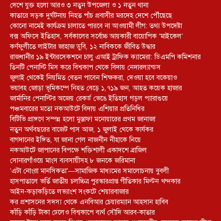
দেশে যুক্ত হলো আরও ৩ নতুন উপজেলা ও ১ নতুন থানা
কাতারে সড়ক দুর্ঘটনায় নিহত পাঁচ প্রবাসীর মরদেহ দেশে পৌঁছেছে
কোনো নামেই কার্যক্রম চালাতে পারবে না আওয়ামী লীগ: তথ্য উপদেষ্টা
বক্স অফিসে ইতিহাস, সর্বকালের সর্বোচ্চ আয়কারী বায়োপিক ‘মাইকেল’
কর্ণফুলীতে লাইটার জাহাজ ডুবি, ১২ নাবিককে জীবিত উদ্ধার
রাজধানীর ১৯ ইন্টারসেকশনে চালু এআই ট্রাফিক ক্যামেরা: ডিএমপি কমিশনার
তিনটি পেনাল্টি মিস করে বিশ্বকাপ থেকে বিদায় নেদারল্যান্ডস
জুলাই থেকেই নিয়মিত বেতন পাবেন শিক্ষকরা, দেওয়া হবে বকেয়াও
ভয়াবহ জোড়া ভূমিকম্পে নিহত বেড়ে ১,৭১৯ জন, আহত কয়েক হাজার
জার্মানির পেনাল্টির অজেয় রেকর্ড ভেঙে ইতিহাস গড়ল প্যারাগুয়ে
পঞ্চমবারের মতো নকআউটে বিদায় এশিয়ার প্রতিনিধির
বিটিভি প্রাঙ্গণে সম্পন্ন হলো মুস্তাফা মনোয়ারের প্রথম জানাজা
নতুন অর্থবছরের বাজেট পাস আজ, ১ জুলাই থেকে কার্যকর
বাগদানের ইঙ্গিত, যা জানা গেল নাজনীন নীহাকে নিয়ে
নকআউটে জাপানের বিপক্ষে শক্তিশালী একাদশে ব্রাজিল
সোনারগাঁওয়ে মাংস ব্যবসায়ীসহ ৮ জনকে জরিমানা
‘এটা নোংরা মানসিকতা’—সামাজিক মাধ্যমের সমালোচনায় বুবলী
হাসপাতালে ভর্তি জাতীয় চলচ্চিত্র পুরস্কারপ্রাপ্ত গীতিকার মিল্টন খন্দকার
আইন-কড়াকড়িতে লভ্যাংশ সংকটে শেয়ারবাজার
কর প্রশাসনের সদস্য থেকে এনবিআর চেয়ারম্যান আহসান হাবিব
কাঁড়ি কাঁড়ি টাকা ঢেলেও বিশ্বকাপে ব্যর্থ সৌদি আরব-কাতার