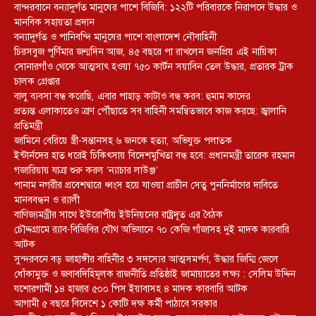
বান্দরবানে বন্যাদুর্গত মানুষের পাশে বিজিবি: ১২২টি পরিবারকে নিরাপদে উদ্ধার ও
মানবিক সহায়তা প্রদান
বন্যাদুর্গত ও পানিবন্দি মানুষের পাশে বাংলাদেশ নৌবাহিনী
চিরসবুজ পূর্ণিমার জন্মদিন আজ, ৪৫ বছরে পা রাখলেন জনপ্রিয় এই নায়িকা
সোনারগাঁও থেকে আত্মসাৎ হওয়া ৭৫০ কার্টন সয়াবিন তেল উদ্ধার, প্রতারক ট্রাক
চালক গ্রেপ্তার
বালু ব্যবসা বন্ধ করেছি, এবার পাহাড় কাটাও বন্ধ করব: হুমাম কাদের
প্রত্যন্ত এলাকাতেও ত্রাণ পৌঁছাতে সব বাহিনী সমন্বিতভাবে কাজ করছে: জ্বালানি
প্রতিমন্ত্রী
জামিনে বেরিয়ে স্ত্রী-সন্তানসহ ৬ জনকে হত্যা, অভিযুক্ত পলাতক
ইন্টার্নদের হাত ধরেই চিকিৎসায় বিদেশমুখিতা বন্ধ হবে: প্রধানমন্ত্রী তারেক রহমান
গজারিয়ায় যাত্রা শুরু করল ‘ন্যাচার লাউঞ্জ’
পানাম নগরীর প্রবেশদ্বারে ধ্বংস হয়ে যাওয়া প্রাচীন সেতু পুননির্মাণের দাবিতে
মানববন্ধন ও র‌্যালী
বাণিজ্যমন্ত্রীর সাথে ইউরোপীয় ইউনিয়নের রাষ্ট্রদূত এর বৈঠক
চৌদ্দগ্রামে র‌্যাব-বিজিবির যৌথ অভিযানে ৭০ কেজি গাঁজাসহ দুই মাদক কারবারি
আটক
সুন্দরবনে বড় জাহাঙ্গীর বাহিনীর ৩ সদস্যের আত্মসমর্পণ, উদ্ধার জিম্মি জেলে
ধোঁকামুক্ত ও জবাবদিহিমূলক রাজনীতি প্রতিষ্ঠাই জামায়াতের লক্ষ্য : সেলিম উদ্দিন
যশোরগামী ১৪ হাজার ৫০০ পিস ইয়াবাসহ ৪ মাদক কারবারি আটক
আগামী ৫ বছরে বিদেশে ১ কোটি দক্ষ কর্মী পাঠাবে সরকার