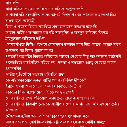
লাখ রুপি
নানা অভিযোগে সোনারগাঁও থানার ওসিকে রংপুরে বদলি
আপনারা যদি সহযোগিতা করেন আগামী বিশ্বকাপ খেলা লাভজনক ইভেন্টে নিয়ে
যাওয়া হবে- তথ্যমন্ত্রী
জিয়া ও খালেদা জিয়ার সমাধিতে শ্রদ্ধা জানালেন ভারপ্রাপ্ত রাষ্ট্রপতি
আজাদ পার্টির পক্ষ সাবেক রাষ্ট্রপতি সাহাবুদ্দিন ও আবদুল হামিদের বিরুদ্ধে
ট্রাইব্যুনালে অভিযোগ দাখিল
সোনারগাঁওয়ে ফিলিং স্টেশনে বোমাসদৃশ তালাবদ্ধ ব্যাগ নিয়ে আতঙ্ক, আড়াই ঘণ্টার
উৎকণ্ঠার পর মিলল পুরনো কাপড়
পদত্যাগী রাষ্ট্রপতির বিরুদ্ধে অভিযোগে আমলে নেওয়ার কিছু নাই বললেন স্বরাষ্ট্রমন্ত্রী
পদোন্নতিতে রাজনৈতিক পরিচয় নয়, দক্ষতা ও সততাকে গুরুত্ব দেওয়ার আহ্বান
প্রধানমন্ত্রীর
জাতীয় স্মৃতিসৌধে ভারপ্রাপ্ত রাষ্ট্রপতির শ্রদ্ধা
কে এই ‘কাকরোচ’ জনতা পার্টির প্রধান অভিজিৎ দীপকে?
ইরানে হামলা ও আলোচনা একসঙ্গে চালাতে চান ট্রাম্প
ভারতের শিক্ষা মন্ত্রণালয়ের দায়িত্বে প্রলহাদ জোশী
সোনারগাঁওয়ে ডেঙ্গু প্রতিরোধে জনসচেতনতামূলক সভা ও র‍্যালি
সোনারগাঁওয়ে বিএনপি নেতাকে আ’লীগের দোষর আখ্যা দিয়ে জমি দখলের চেষ্টার
অভিযোগ
চৌদ্দগ্রামে ফুটবল আনতে গিয়ে পুকুরে ডুবে স্কুলছাত্রের মৃত্যু
ব্রিকস সম্মেলনে যোগ দিতে প্রধানমন্ত্রী তারেক রহমানকে মোদীর আমন্ত্রণ