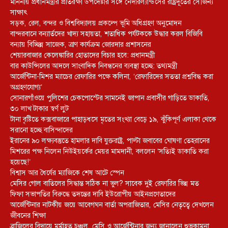
মাননীয় প্রধানমন্ত্রীর প্রতিরক্ষা উপদেষ্টার সঙ্গে নেদারল্যান্ডসের রাষ্ট্রদূতের সৌজন্য
সাক্ষাৎ
সড়ক, রেল, বন্দর ও বিশ্ববিদ্যালয় প্রকল্পে ভূমি অধিগ্রহণ অনুমোদন
বান্দরবানে বন্যার্তদের খাদ্য সহায়তা, শতাধিক পর্যটককে উদ্ধার করল বিজিবি
বন্যায় বিচ্ছিন্ন সাজেক, ত্রাণ কার্যক্রম জোরদার প্রশাসনের
শেয়ারবাজার কেলেঙ্কারির হোতাদের বিচার হবে: প্রধানমন্ত্রী
বার কাউন্সিলের আদলে সাংবাদিক নিবন্ধনের ব্যবস্থা হচ্ছে: তথ্যমন্ত্রী
আর্জেন্টিনা-মিশর ম্যাচের রেফারির পক্ষে কলিনা, ‘রেফারিদের সততা প্রশ্নবিদ্ধ করা
অগ্রহণযোগ্য’
সোনারগাঁওয়ে পুলিশের চেকপোস্টের সামনেই জাপান প্রবাসীর গাড়িতে ডাকাতি,
৩০ লাখ টাকার স্বর্ণ লুট
টানা বৃষ্টিতে কক্সবাজারে পাহাড়ধসে মৃতের সংখ্যা বেড়ে ১৯, ঝুঁকিপূর্ণ এলাকা থেকে
সরানো হচ্ছে বাসিন্দাদের
ইরানের ৯০ লক্ষ্যবস্তুতে হামলার দাবি যুক্তরাষ্ট্র, পাল্টা জবাবের ঘোষণা তেহরানের
মিশরের পক্ষ নিলেন নিউইয়র্কের মেয়র মামদানী, বললেন ‘সত্যিই ডাকাতি করা
হয়েছে!’
বিশ্বাস আর ধৈর্যের ম্যাজিকে শেষ আটে স্পেন
মেসির গোল বাতিলের সিদ্ধান্ত সঠিক না ভুল? সাবেক দুই রেফারির ভিন্ন মত
ফিফা সভাপতির বিরুদ্ধে তদন্তের দাবি ইউরোপীয় আইনপ্রণেতাদের
আর্জেন্টিনার নাটকীয় জয়ে আবেগঘন বার্তা অপরাজিতার, মেসির নেতৃত্বে দেখলেন
জীবনের শিক্ষা
ব্রাজিলের বিদায়ে মর্মাহত চঞ্চল, মেসি ও আর্জেন্টিনার জন্য জানালেন শুভকামনা