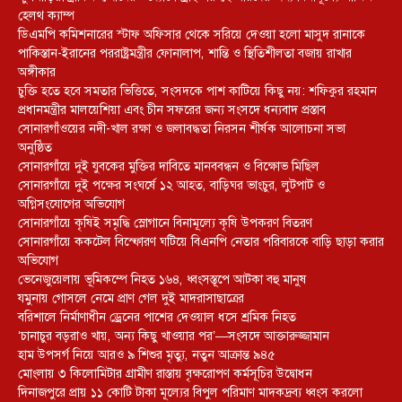
হেলথ ক্যাম্প
ডিএমপি কমিশনারের স্টাফ অফিসার থেকে সরিয়ে দেওয়া হলো মাসুদ রানাকে
পাকিস্তান-ইরানের পররাষ্ট্রমন্ত্রীর ফোনালাপ, শান্তি ও স্থিতিশীলতা বজায় রাখার
অঙ্গীকার
চুক্তি হতে হবে সমতার ভিত্তিতে, সংসদকে পাশ কাটিয়ে কিছু নয়: শফিকুর রহমান
প্রধানমন্ত্রীর মালয়েশিয়া এবং চীন সফরের জন্য সংসদে ধন্যবাদ প্রস্তাব
সোনারগাঁওয়ের নদী-খাল রক্ষা ও জলাবদ্ধতা নিরসন শীর্ষক আলোচনা সভা
অনুষ্ঠিত
সোনারগাঁয়ে দুই যুবকের মুক্তির দাবিতে মানববন্ধন ও বিক্ষোভ মিছিল
সোনারগাঁয়ে দুই পক্ষের সংঘর্ষে ১২ আহত, বাড়িঘর ভাংচুর, লুটপাট ও
অগ্নিসংযোগের অভিযোগ
সোনারগাঁয়ে কৃষিই সমৃদ্ধি স্লোগানে বিনামূল্যে কৃষি উপকরণ বিতরণ
সোনারগাঁয়ে ককটেল বিস্ফোরণ ঘটিয়ে বিএনপি নেতার পরিবারকে বাড়ি ছাড়া করার
অভিযোগ
ভেনেজুয়েলায় ভূমিকম্পে নিহত ১৬৪, ধ্বংসস্তূপে আটকা বহু মানুষ
যমুনায় গোসলে নেমে প্রাণ গেল দুই মাদরাসাছাত্রের
বরিশালে নির্মাণাধীন ড্রেনের পাশের দেওয়াল ধসে শ্রমিক নিহত
‘চানাচুর বড়রাও খায়, অন্য কিছু খাওয়ার পর’—সংসদে আক্তারুজ্জামান
হাম উপসর্গ নিয়ে আরও ৯ শিশুর মৃত্যু, নতুন আক্রান্ত ৯৪৫
মোংলায় ৩ কিলোমিটার গ্রামীণ রাস্তায় বৃক্ষরোপণ কর্মসূচির উদ্বোধন
দিনাজপুরে প্রায় ১১ কোটি টাকা মূল্যের বিপুল পরিমাণ মাদকদ্রব্য ধ্বংস করলো