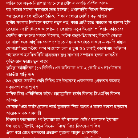
জাতিসংঘে সড়ক নিরাপত্তা প্যানেলের যৌথ-সভাপতি রবিউল আলম
বস্ত্র খাতের সমস্যা সমাধানে দ্রুত উদ্যোগ, প্রধানমন্ত্রীর বিশেষ নির্দেশনা
ওয়াংচুকের সঙ্গে মন্ত্রীদের বৈঠক, শিক্ষা সংস্কারে মোদীর বড় আশ্বাস
স্থানীয় সরকার নির্বাচনে কঠোর নতুন শর্ত, কারা প্রার্থী হতে পারবেন না জানাল ইসি
তেহরান-ওয়াশিংটনকে আলোচনায় ফেরাতে নতুন উদ্যোগ পাকিস্তান-কাতারের
মোদীর বাসভবনের সামনে বিক্ষোভ, আটক রাহুল-প্রিয়াঙ্কাসহ বিরোধী নেতারা
সোনারগাঁওকে আধুনিক জনপদ গড়তে উন্নয়ন অব্যাহত থাকবে – এমপি মান্নান
সোনারগাঁওয়ে অবৈধ গ্যাস সংযোগে চলা ৪ চুনা ও ১ ঢালাই কারখানায় অভিযান
স্ট্যামফোর্ড ইউনিভার্সিটি ছাত্রদলের যুগ্ম-সাধারণ সম্পাদক হলেন গুণবতীর
কৃতিসন্তান ফারাহ তুন নাহার
কুমিল্লা ব্যাটালিয়ন (১০ বিজিবি) এর অভিযানে প্রায় ২ কোটি ৩৯ লাখ টাকার
ভারতীয় শাড়ি জব্দ
৯৯ বোতল ভারতীয় তৈরি নিষিদ্ধ মদ উদ্ধারসহ একজনকে গ্রেফতার করেছে
সবুজবাগ থানা পুলিশ
মানিক মিয়া এভিনিউয়ে অবৈধ হাইড্রোলিক হর্নের বিরুদ্ধে ডিএমপির বিশেষ
অভিযান
সোনারগাঁওয়ে কর্মসংস্থানের শর্তে মুচলেকা দিয়ে আবারও মাদক ব্যবসা ছাড়লেন
আরেক মাদক ব্যবসায়ী
বিশ্বকাপ ফাইনালের পর ইয়ামালকে কী বললেন মেসি? জানালেন ইয়ামাল
ঈদ ২০২৭ টার্গেট, নতুন সিনেমা ‘নিঃস্ব’ নিয়ে ফিরছেন শাকিব
ঐক্য ধরে রেখে জনগণের প্রত্যাশা পূরণের আহ্বান প্রধানমন্ত্রীর