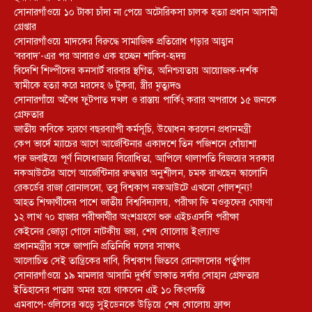
সোনারগাঁওয়ে ১০ টাকা চাঁদা না পেয়ে অটোরিকসা চালক হত্যা প্রধান আসামী
গ্রেপ্তার
সোনারগাঁওয়ে মাদকের বিরুদ্ধে সামাজিক প্রতিরোধ গড়ার আহ্বান
‘বরবাদ’-এর পর আবারও এক হচ্ছেন শাকিব-হৃদয়
বিদেশি শিল্পীদের কনসার্ট বারবার স্থগিত, অনিশ্চয়তায় আয়োজক-দর্শক
স্বামীকে হত্যা করে মরদেহ ৬ টুকরা, স্ত্রীর মৃত্যুদণ্ড
সোনারগাঁয়ে অবৈধ ফুটপাত দখল ও রাস্তায় পার্কিং করার অপরাধে ১৫ জনকে
গ্রেফতার
জাতীয় কবিকে স্মরণে বছরব্যাপী কর্মসূচি, উদ্বোধন করলেন প্রধানমন্ত্রী
কেপ ভার্দে ম্যাচের আগে আর্জেন্টিনার একাদশে তিন পজিশনে ধোঁয়াশা
গরু জবাইয়ে পূর্ণ নিষেধাজ্ঞার বিরোধিতা, আপিলে থালাপতি বিজয়ের সরকার
নকআউটের আগে আর্জেন্টিনার রুদ্ধদ্বার অনুশীলন, চমক রাখছেন স্কালোনি
রেকর্ডের রাজা রোনালদো, তবু বিশ্বকাপ নকআউটে এখনো গোলশূন্য!
আহত শিক্ষার্থীদের পাশে জাতীয় বিশ্ববিদ্যালয়, পরীক্ষা ফি মওকুফের ঘোষণা
১২ লাখ ৭০ হাজার পরীক্ষার্থীর অংশগ্রহণে শুরু এইচএসসি পরীক্ষা
কেইনের জোড়া গোলে নাটকীয় জয়, শেষ ষোলোয় ইংল্যান্ড
প্রধানমন্ত্রীর সঙ্গে জাপানি প্রতিনিধি দলের সাক্ষাৎ
আলোচিত সেই তান্ত্রিকের দাবি, বিশ্বকাপ জিতবে রোনালদোর পর্তুগাল
সোনারগাঁওয়ে ১৯ মামলার আসামি দুর্ধর্ষ ডাকাত সর্দার সোহান গ্রেফতার
ইতিহাসের পাতায় অমর হয়ে থাকবেন এই ১০ কিংবদন্তি
এমবাপে-ওলিসের ঝড়ে সুইডেনকে উড়িয়ে শেষ ষোলোয় ফ্রান্স