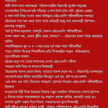
আলোচনা
ভারী বর্ষণে বন্যা-জলাবদ্ধতা: পরিকল্পনাহীন উন্নয়নই দুর্ভোগ বাড়াচ্ছে
সোনারগাঁয়ে ডিজিএফআই পরিচয়ে ৫ লাখ টাকা চাঁদা দাবি, দুইজন গ্রেপ্তার
৩ দফা দাবি নিয়ে সংসদ ভবন অভিমুখে এইচএসসি পরীক্ষার্থীদের পদযাত্রা
চট্টগ্রামের বন্যা শুরু হবার সাথে সাথে প্রতিমন্ত্রী হজ্বে আর প্রধানমন্ত্রী বরিশালে–
হাসনাত আব্দুল্লাহ
‘মার্চ টু শিক্ষা মন্ত্রণালয়’ কর্মসূচি ঘোষণা এইচএসসি পরীক্ষার্থীদের
‘লক্ষণ ভালো নয়, এদের খুঁটির জোর কোথায়?’— চট্টগ্রামের হামলা নিয়ে জামায়াত
আমির
পদার্থবিজ্ঞানের ভুল ৬ ও ৭ নম্বর প্রশ্নে পূর্ণ নম্বর পাবে পরীক্ষার্থীরা
পড়ার টেবিলে ফিরতে শিক্ষার্থীদের প্রতি শিক্ষামন্ত্রীর আহ্বান, ক্ষতিগ্রস্তদের
পুনঃপরীক্ষার আশ্বাস
চট্টগ্রাম ছাড়া সব বোর্ডে যথাসময়ে চলবে এইচএসসি পরীক্ষা
পদত্যাগ দাবি নিয়ে যা বললেন শিক্ষামন্ত্রী
‘বিচারকের আসন থেকে বিদায়, ন্যায়ের আদর্শ থেকে নয়’— বিচারপতি আশফাকুল
সোনারগাঁওয়ের লিটল ম্যাগাজিন কিনতু’র এক যুগ, বর্ষা সংখ্যা প্রকাশ
‘এক দফা এক দাবি, মিলনের পদত্যাগ’ স্লোগানে উত্তরায় এইচএসসি পরীক্ষার্থীদের
বিক্ষোভ
কংগ্রেসকে চিঠি দিয়ে ইরানের বিরুদ্ধে নতুন সামরিক অভিযানের ঘোষণা ট্রাম্পের
৮ দিনের বন্যায় কক্সবাজারের ৪৯ শতাংশ এলাকা প্লাবিত, প্রাণহানি বেড়ে ৩২
‘ফার্মের মুরগি’ মন্তব্য ঘিরে বিতর্ক, সমালোচনার মুখে শিক্ষামন্ত্রী
ভারী বৃষ্টিতে জলমগ্ন কুমিল্লা নগরী, নৌকায় পরীক্ষাকেন্দ্রে এইচএসসি শিক্ষার্থীরা