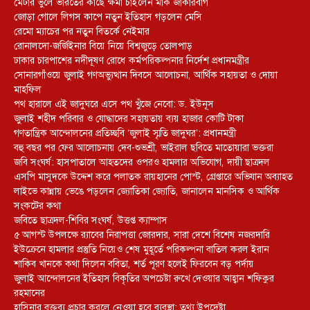
মেটার ভুলে ভারতের কাছে ক্ষমা চাইলেন মার্ক জাকারবার্গ
জোড়া গোলে লিগস কাপে নতুন ইতিহাস গড়লেন মেসি
রেমো ম্যাচের পর নতুন বিতর্কে নেইমার
রোনালদো-জর্জিইনার বিয়ে নিয়ে বিশ্বজুড়ে তোলপাড়
ঢাকার চারপাশের নদীদূষণ রোধে কর্মপরিকল্পনার নির্দেশ প্রধানমন্ত্রীর
সোনারগাঁওয়ে জুলাই গণঅভ্যুত্থান দিবসে আলোচনা, আর্থিক সহায়তা ও দোয়া
মাহফিল
পথ হারালে এই জাদুঘরে এসে পথ খুঁজে নেবো: ড. ইউনূস
জুলাই শহীদ পরিবার ও যোদ্ধাদের সহায়তায় ব্যয় হাজার কোটি টাকা
গণতান্ত্রিক আন্দোলনের প্রতিচ্ছবি ‘জুলাই স্মৃতি জাদুঘর’: প্রধানমন্ত্রী
বহু বছর পর ফের আলোচনায় দেব-শুভশ্রী, ভাইরাল ছবিতে মাতোয়ারা ভক্তরা
জবি সংঘর্ষ: হাসপাতালে আহতদের ওপরও হামলার অভিযোগ, দায়ী ছাত্রদল
এসপি মাসুদকে উদ্দেশ করে পলাতক রায়হানের পোস্ট, গ্রেপ্তারে অভিযান অব্যাহত
লাইভে কান্নায় ভেঙে পড়লেন জ্যোতিকা জ্যোতি, জানালেন মানসিক ও আর্থিক
সংকটের কথা
জবিতে ছাত্রদল-শিবির সংঘর্ষ, উত্তপ্ত ক্যাম্পাস
৫ আগস্ট উপলক্ষে র‌্যাবের নিরাপত্তা জোরদার, সারা দেশে বিশেষ নজরদারি
ইউক্রেনে হামলার প্রস্তুতি নিয়েও শেষ মুহূর্তে পরিকল্পনা বাতিল করল ইরান
শাকিব খানকে কথা দিলেন ববিতা, শর্ত পূরণ হলেই ফিরবেন বড় পর্দায়
জুলাই আন্দোলনের ইতিহাস বিকৃতির অপচেষ্টা রুখে দেওয়ার আহ্বান শফিকুর
রহমানের
হাসিনার বক্তব্য প্রচার করলে নেওয়া হবে ব্যবস্থা: তথ্য উপদেষ্টা