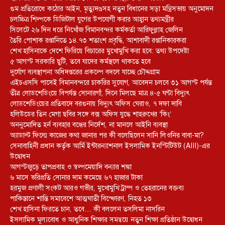
গুম প্রতিরোধে কঠোর আইন, মৃত্যুদণ্ডসহ নতুন বিধানের সড়া মন্ত্রিসভায় অনুমোদন
চলচ্চিত্র শিল্পকে ডিজিটাল যুগের উপযোগী করার আহ্বান তথ্যমন্ত্রীর
সিলেটে ২৬ দিন ধরে নিখোঁজ বিমানবন্দর কর্মকর্তা আরিফুল্লাহ জেলিন
তৈরি পোশাক রপ্তানিতে ১৪.৭৩ শতাংশ প্রবৃদ্ধি, আশাবাদী রপ্তানিকারকরা
শেখ হাসিনাকে দেশে ফিরিয়ে বিচারের মুখোমুখি করা হবে: তথ্য উপদেষ্টা
৫ আগস্ট সরকারি ছুটি, তবে যাদের কর্মস্থলে থাকতে হবে
দুর্যোগ ব্যবস্থাপনা অধিদপ্তরের প্রকল্পে বদলে যাচ্ছে চৌদ্দগ্রাম
এইচএসসি পাসেই বিমানবন্দরে চাকরির সুযোগ, আবেদন চলবে ৩১ আগস্ট পর্যন্ত
তীব্র লোডশেডিংয়ে বিপর্যস্ত সোনারগাঁ, দিনে মিলছে মাত্র ৪-৫ ঘণ্টা বিদ্যুৎ
লোডশেডিংয়ের প্রতিবাদে বরগুনায় বিদ্যুৎ অফিস ঘেরাও, ৭ দফা দাবি
হলিউডের তিন মেগা ছবির সঙ্গে বক্স অফিস যুদ্ধে শাহরুখের ‘কিং’
অননুমোদিত হর্ন ব্যবহার বন্ধের নির্দেশ, না মানলে আইনি ব্যবস্থা
অ্যাডাল্ট ফিল্মে কাজের কথা জানার পর কী বলেছিলেন সানি লিওনির বাবা-মা?
সেনাবাহিনী প্রধান কর্তৃক আর্মি ইন্টারন্যাশনাল ইসলামিক ইনস্টিটিউট (AIII)-এর
উদ্বোধন
আগস্টজুড়ে তাপপ্রবাহ ও স্বল্পমেয়াদি বন্যার শঙ্কা
৬ মাসে ভরিপ্রতি সোনার দাম কমেছে ৬৭ হাজার টাকা
হরমুজ প্রণালী সংকট আরও গভীর, মুখোমুখি ট্রাম্প ও তেহরানের বক্তব্য
পাকিস্তানে শান্তি সমাবেশে আত্মঘাতী বিস্ফোরণ, নিহত ১৩
শেখ হাসিনা ফিরতে চান, তবে… কী বললেন তসলিমা নাসরিন
ইসলামিক মূল্যবোধ ও আধুনিক শিক্ষার সমন্বয়ে নতুন শিক্ষা প্রতিষ্ঠান উদ্বোধন