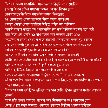
বিশ্বের সবচেয়ে সময়নিষ্ঠ এয়ারলাইনের স্বীকৃতি পেল সৌদিয়া
যুক্তরাষ্ট্র-ইরান চুক্তির সমালোচকদের একহাত নিলেন ট্রাম্প
লেবাননে যুদ্ধবিরতিতে সম্মত ইসরায়েল-হিজবুল্লাহ
৬৪ সেকেন্ডের গোলে তুরস্ককে বিদায় করল প্যারাগুয়ে
কুনহার জোড়া গোলে হাইতিকে উড়িয়ে স্বস্তির জয় ব্রাজিলের
আগামী আড়াই বছরের মধ্যে রাজধানীর চার বাস টার্মিনাল সরানো হবে: মন্ত্রী
সাত দিনে এক কোটি ৬৯ লাখ অবৈধ জাল জব্দসহ গ্রেপ্তার ১২৯
‎অস্ট্রেলিয়ায় চাকরি দেওয়ার নামে প্রতারণা : সিআইডির জালে দুই প্রতারক
ঢাকাকে পোস্টারমুক্ত করতে সিটি করপোরেশনকে আরও সজাগ হতে হবে
লোহিত সাগরে দুই যুদ্ধজাহাজ মোতায়েন করছে জার্মানি
সংসদে ‘আই হ্যাভ অ্যা প্লান’-এর ব্যাখ্যায় যা বললেন প্রধানমন্ত্রী
জাতীয় স্বার্থকে সর্বোচ্চ অগ্রাধিকার দিয়েই পরিচালিত হচ্ছে পররাষ্ট্রনীতি: পররাষ্ট্রমন্ত্রী
মেসি এত ভালো খেলে কেন? বুবলীর প্রশ্নে মুগ্ধ ভক্তরা
মেসির হ্যাটট্রিকে উচ্ছ্বাসে ভাসলেন শোবিজ তারকারা
রাতে মাঠে নামবে রোনালদোর পর্তুগাল, দেখে নিন সম্ভাব্য একাদশ
‎অবৈধ পথে গ্রিস যাওয়ার প্রাক্কালে ভূমধ্যসাগরে নিহত ১৮ বাংলাদেশি: মানব পাচার
চক্রের সদস্য গ্রেফতার
বিশ্বকাপে প্রথম হ্যাটট্রিকে ইতিহাস গড়লেন মেসি, ছুঁলেন ক্লোসার সর্বোচ্চ গোলের
রেকর্ড
ইরান চুক্তি দ্রুতই আসছে, পরমাণু অস্ত্রে নিষেধাজ্ঞার কথা জানালেন ট্রাম্প
জোড়া গোলে নতুন উচ্চতায় এমবাপে, ফ্রান্সকে জিতিয়ে গড়লেন ইতিহাস