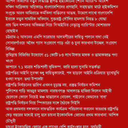
আপিল বিভাগের নতুন সিদ্ধান্তে স্থগিত হাইকোর্টের শ্যোন অ্যারেস্ট আদেশ
দক্ষিণ আফ্রিকায় অগ্নিকাণ্ডে বাংলাদেশিদের প্রাণহানি, সহায়তায় মাঠে হাইকমিশন
সংযুক্ত আরব আমিরাতে কর্মভিসা বাতিলের আতঙ্ক, উদ্বেগে লাখো বাংলাদেশি
ইরাকে নতুন সামরিক অভিযান, যুক্তরাষ্ট্র-সৌদির হামলায় নিহত ৮ যোদ্ধা
প্রায় তিন দশকের অভিজ্ঞতা নিয়ে সিআইডির নেতৃত্বে ব্যারিস্টার মোশাররফ
হোছাইন
চট্টগ্রাম-২ আসনের এমপি সরোয়ার আলমগীরের দায়িত্ব পালনে বাধা নেই
সোনারগাঁওয়ে অবৈধ গ্যাস সংযোগে গড়ে ওঠা ৩ চুনা কারখানা উচ্ছেদ, সংযোগ
বিচ্ছিন্ন
কুমিল্লায় বিজিবির উদ্যোগে ৫১ কোটি ৮৩ লাখ টাকার মাদক ও তামাকজাত পণ্য
ধ্বংস
জাপানে ৭.১ মাত্রার শক্তিশালী ভূমিকম্প, জারি হলো সুনামি সতর্কতা
রাষ্ট্রপতির আইনি সুরক্ষা শুধু দায়িত্বকালেই, পদ ছাড়লে আইনি প্রক্রিয়ার মুখোমুখি
হওয়া সম্ভব: তথ্য উপদেষ্টা
রাষ্ট্রপতি নির্বাচনের তারিখ এখনও চূড়ান্ত নয়, প্রস্তুত নির্বাচন কমিশন
পুলিশের গাড়ি ভাঙচুর মামলায় নারায়ণগঞ্জ আদালতে হাজিরা দিলেন আইভী
ছেলেকে কোলে নিয়েই মঞ্চ মাতালেন নোবেল, গাইলেন জেমসের ‘বাবা’
রাষ্ট্রপতি নির্বাচন নিয়ে স্পিকারের সঙ্গে বৈঠকে সিইসি
আজ প্রথমবার বঙ্গভবনে দাফতরিক কার্যক্রম পরিচালনা করবেন ভারপ্রাপ্ত রাষ্ট্রপতি
দেড় বছরের মধ্যেই চালু হবে চায়না ইকোনমিক জোনের প্রথম কারখানা: আশিক
চৌধুরী
চায়না ইকোনমিক জোনে এক লাখের বেশি কর্মসংস্থান হবে: অর্থমন্ত্রী