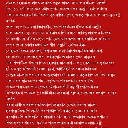
তারেক রহমানকে স্বাগত জানাতে প্রস্তুত ভারত, জানালেন দীনেশ ত্রিবেদী
দিনে ১৮ ঘণ্টা কাজ করে দৃষ্টান্ত স্থাপন করেছেন প্রধানমন্ত্রী: মির্জা ফখরুল
ঢাকায় আসছেন মার্কিন বিশেষ দূত সার্জিও গোর, গুরুত্ব পাচ্ছে বাংলাদেশ–যুক্তরাষ্ট্র
সম্পর্ক
দেশে ৪৫ লাখ মামলা বিচারাধীন, বড় পরিবর্তনের ইঙ্গিত আইনমন্ত্রীর
বাংলাদেশের নতুন ওয়ানডে অধিনায়ক লিটন দাস, দায়িত্ব হারালেন মিরাজ
সোনারগাঁওয়ে খাসির মাংসে পানি মেশানোর অপরাধে ব্যবসায়ীকে জরিমানা
যশোর থেকে গ্রেপ্তার চট্টগ্রামের শীর্ষ ‘সন্ত্রাসী’ ডেভিড ইমন
সোহমের বিরুদ্ধে প্রতারণা, বিশ্বাসভঙ্গ ও প্রাণনাশের হুমকির অভিযোগ
বন্ধ কারখানায় ফিরেছে প্রাণ, কর্মসংস্থান ৩ হাজার ৫০০ মানুষের
ঢাবি শিক্ষার্থীকে উদ্ধারে গিয়ে হেনস্তার অভিযোগ ডাকসু নেতা এ বি জুবায়েরের
হঠাৎ অসুস্থ অভিনেত্রী মেঘলা মুক্তা, আইসিইউতে চলছে চিকিৎসা
যৌতুক মামলার পর এবার আত্মহত্যার চেষ্টা মামলায় নতুন বিপাকে প্রিন্স মামুন
ঢাকায় বড় ভূমিকম্পের শঙ্কা, প্রস্তুতি ও পরিকল্পনায় বড় ঘাটতি
ভারতে পালানোর পথে গ্রেপ্তার চট্টগ্রামের শীর্ষ সন্ত্রাসী ডেভিড ইমন
জিপিএইচ ইস্পাতকে ৫ কোটি টাকা জরিমানা, জুলাই যোদ্ধাদের কল্যাণে ব্যয়ের
নির্দেশ
বিধবা নারীকে ধর্ষণের অভিযোগে জামায়াত নেতার বিরুদ্ধে মামলা
হবিগঞ্জে বিএনপি-এনসিপির পাল্টাপাল্টি কর্মসূচি, ১৪৪ ধারা জারি
সরকারি নথি জালিয়াতি: রাঙ্গাবালীর এসি ল্যান্ড প্রত্যাহার, তদন্তে প্রশাসন
শিক্ষাব্যবস্থার উন্নয়নে সমন্বিত পরিকল্পনার কথা জানালেন প্রধানমন্ত্রী