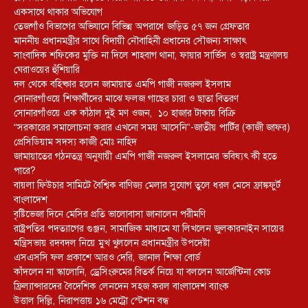
একসাথে থাকার অভিযোগ
তেজগাঁও বিভাগের অভিযানে বিভিন্ন অপরাধে জড়িত ৫৭ জন গ্রেফতার
মাননীয় প্রধানমন্ত্রীর সাথে বিদায়ী নৌবাহিনী প্রধানের সৌজন্য সাক্ষাৎ
সাংবাদিক শফিকের মুক্তি না দিলে শাহবাগ থানা, ফায়ার সার্ভিস ও স্বরাষ্ট্র মন্ত্রণালয়
ঘেরাওয়ের হুঁশিয়ারি
দল থেকে বহিষ্কার হলেন জামায়াত এমপি গাজী নজরুল ইসলাম
সোনারগাঁওয়ে শিক্ষার্থীদের মাঝে ফলজ গাছের চারা ও ছাতা বিতরণ ​
সোনারগাঁওয়ে এক কাঁঠাল দুই মণ ওজন, ১০ হাজার টাকায় বিক্রি
“সরকারের সমালোচনা করার এখনো সময় আসেনি”-জাতীয় পার্টির (কাজী জাফর)
প্রেসিডিয়াম সদস্য কাজী মোঃ নাহিদ
জামায়াতের গঠনতন্ত্র অনুযায়ী এমপি গাজী নজরুল ইসলামের ভবিষ্যৎ কী হতে
পারে?
বায়লা ফিউচার সামিটে বৈশ্বিক বাণিজ্য মেলার সুযোগ তুলে ধরল মেসে ফ্রাঙ্কফুর্ট
বাংলাদেশ
বৃষ্টিভেজা দিনে মেসির প্রতি ভালোবাসা জানালেন পরীমণি
রাষ্ট্রপতির পদত্যাগের গুঞ্জন, সামাজিক মাধ্যমে যা লিখলেন জুলকারনাইন সায়ের
মন্ত্রিসভায় রদবদল নিয়ে মুখ খুললেন প্রধানমন্ত্রীর উপদেষ্টা
এসএসসি ফল প্রকাশে আরও দেরি, জানাল শিক্ষা বোর্ড
কাঁদলেন না স্কালোনি, ড্রেসিংরুমের বিতর্ক নিয়ে যা বললেন আর্জেন্টিনা কোচ
ফ্রিল্যান্সারদের বৈদেশিক লেনদেন সহজ করল বাংলাদেশ ব্যাংক
উত্তাল দিল্লি, নিরাপত্তায় ১৬ মেট্রো স্টেশন বন্ধ