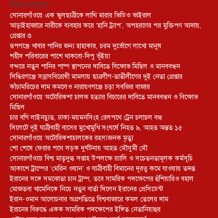
নিউজ আপডেট
সোনারগাঁওয়ে এক স্কুলছাত্রীকে লাথি মারার ভিডিও ভাইরাল
আড়াইহাজারে নারীকে ব্যবহার করে ‘হানি ট্র্যাপ’, অপহরণের পর মুক্তিপণ আদায়,
গ্রেপ্তার ৩
রূপগঞ্জে খাবার পানির জন্য হাহাকার, চরম দুর্ভোগে লাখো মানুষ
শহীদ পরিবারের পাশে থাকবো-দিপু ভূঁইয়া
বন্দরে নতুন পানির পাম্প স্থাপনের দাবিতে বিক্ষোভ মিছিল ও মানববন্ধন
সিদ্ধিরগঞ্জে সন্ত্রাসবিরোধী মামলায় ছাত্রলীগ-তাতীলীগের দুই নেতা গ্রেপ্তার ‎
কাঁচামরিচের দাম কমলেও নারায়ণগঞ্জে চড়া সবজির বাজার
সোনারগাঁওয়ে অটোরিকশা চালক হত্যার বিচারের দাবিতে মানববন্ধন ও বিক্ষোভ
মিছিল
চার বগি লাইনচ্যুত, ঢাকা-ময়মনসিংহ রেলপথে ট্রেন চলাচল বন্ধ
সিলেটে দুই যাত্রীবাহী বাসের মুখোমুখি সংঘর্ষে নিহত ৯, আহত অন্তত ১৫
সোনারগাঁওয়ে অটোরিকশাচালকের রহস্যজনক মৃত্যু
শো শেষে ফেরার পথে সড়ক দুর্ঘটনায় আহত মৌসুমী মৌ
সোনারগাঁওয়ে বিশ্ব মাতৃদুগ্ধ সপ্তাহ উপলক্ষে র‍্যালি ও সচেতনতামূলক কর্মসূচি
আকাশে ট্রাম্পের ‘মেরিন ওয়ান’ ও যাত্রীবাহী বিমানের দূরত্ব কমে যাওয়ায় তদন্ত
ইরানের সঙ্গে সমঝোতা চান ট্রাম্প, তবে সামরিক পদক্ষেপের হুঁশিয়ারিও বহাল
মোজতবা খামেনিকে নিয়ে নতুন বার্তা দিলেন ইরানের প্রেসিডেন্ট
ইরান-ওমান আলোচনার অগ্রগতিতে বিশ্ববাজারে কমল তেলের দাম
ইরানের বিরুদ্ধে একক সামরিক পদক্ষেপের ইঙ্গিত নেতানিয়াহুর