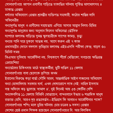
সোনারগাঁওয়ে জাপান প্রবাসীর গাড়িতে ডাকাতির ঘটনায় লুন্ঠিত মালামালসহ ৪
ডাকাত গ্রেপ্তার
ধর্ষণের অভিযোগে গ্রেপ্তার শ্রাবন্তীর ব্যক্তিগত সহকারী, কঠোর শাস্তির দাবি
অভিনেত্রীর
বন্যাদুর্গত মানুষ ও প্রাণীদের সহায়তায় এগিয়ে আসার আহ্বান নিলয়-হিমির
বন্যাদুর্গত মানুষের জন্য অনুদান দিলেন অভিনেতা তৌসিফ
যশোরে জলাবদ্ধ বাড়িতে ঘুমন্ত স্কুলছাত্রীকে সাপের কামড়, মৃত্যু
বন্যার পানি ঘরে ঢুকলে আতঙ্ক নয়, আগে করুন এই ৭ কাজ
প্রধানমন্ত্রীর ফোনে বদলাল কুমিল্লার জলাবদ্ধ এইচএসসি পরীক্ষা কেন্দ্র, বাড়ল ৩০
মিনিট সময়
ভিএআর সুবিধায় আর্জেন্টিনা নয়, বিশ্বকাপে শীর্ষে মেক্সিকো; সবচেয়ে ক্ষতিগ্রস্ত
ক্রোয়েশিয়া
বন্যার্তদের চিকিৎসায় মাঠে স্বাস্থ্যকর্মীরা, ছুটি বাতিল ১১ জেলায়
সোনারগাঁওয়ে বাবা ছেলেকে কুপিয়ে জখম
ইরানের বিরুদ্ধে কড়া বার্তা সৌদি আরব, আন্তর্জাতিক আইন লঙ্ঘনের অভিযোগ
বন্যা মোকাবিলায় সরকার ব্যর্থ, এখন দোষারোপে লাভ নেই: নাহিদ ইসলাম
বক্স অফিসে ঝড় তুলেছে ‘ধামাল ৪’, দুই দিনেই আয় ৫৩ কোটির বেশি
বন্যাকবলিত ১১ জেলায় বিজিবি মোতায়েন, বান্দরবানে উদ্ধার ৬ শতাধিক মানুষ
রক্তাক্ত মেসি, আরও দৃঢ় প্রত্যাবর্তন—ইতিহাস কি আবারও আর্জেন্টিনার পক্ষে?
সোনারগাঁওয়ে শপিং মলে চুরির ঘটনায় চোর চক্রের ৯ সদস্য গ্রেপ্তার
দেশের শ্রেষ্ঠ প্রধান শিক্ষক হয়েছেন সোনারগাঁওয়ের বি. আর বিলকিস