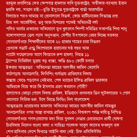
হরমুজ প্রণালিতে ফের ক্ষেপণাস্ত্র হামলার দাবি যুক্তরাষ্ট্রের, অস্বীকার-ব্যাখ্যায় ইরান
হুমকি নয়, সম্মান চাই—চুক্তি ইস্যুতে যুক্তরাষ্ট্রকে বার্তা আরাঘচির
বিদায়ের পরও থামছে না রোনালদো বিতর্ক, কোচ মার্টিনেজের সিদ্ধান্তে প্রশ্ন
প্রিয় দল আর্জেন্টিনা, তবু আজ মিশরের পক্ষেই অভিনেত্রী বর্ষা
পলির অর্থের প্রভাবের অভিযোগে মুখ খুললেন শিল্পী সমিতির সভাপতি শিবা শানু
বঙ্গোপসাগরে তেল-গ্যাস অনুসন্ধান, দেশীয় উৎপাদনে জোর দিচ্ছে সরকার
সোনারগাঁওয়ে শিক্ষার্থীদের মাঝে ২০ হাজার গাছের চারা বিতরণ
প্লেব্যাক সম্রাট এন্ড্রু কিশোরকে হারানোর ষষ্ঠ বছর আজ
ন্যাটো সম্মেলনের আগে কিয়েভে রুশ হামলা, নিহত ১১
ট্রাম্পের ডিজিটাল মুদ্রায় বড় ধাক্কা, ক্ষতি ৩৮০ কোটি ডলার
ইকরার আত্মহত্যা : অভিনেতা জাহের আলভীর জামিন মেলেনি
কাঠগড়ায় আনচেলত্তি, ফিনিশিং ব্যর্থতায় ব্রাজিলের বিদায়
কান্নায় ভেঙে পড়লেন নেইমার, শেষ ম্যাচের ইঙ্গিত ব্রাজিল তারকার
আমিরকে বিয়ে করে কি ইসলাম গ্রহণ করলেন গৌরী?
হালান্ডের জোড়া গোলে বিদায় ব্রাজিল, ইতিহাসে প্রথমবার তিন ফুটবলারের ৭ গোল
ওয়ানডে সিরিজ শুরু, টসে জিতে ফিল্ডিং নিল বাংলাদেশ
আত্মহত্যায় প্ররোচনার মামলায় অভিনেতা জাহের আলভীর জামিন নামঞ্জুর
আনচেলত্তির ওপর আস্থা রাখছে ব্রাজিল, ২০৩০ বিশ্বকাপ পর্যন্ত দায়িত্ব নিশ্চিত
সোনারগাঁওয়ে গণসংযোগের মধ্য দিয়ে যুবদল নেতার চেয়ারম্যান প্রার্থী ঘোষণা
চিরবিদায় নিলেন বাংলা ভাষা ও সাহিত্য গবেষক আবুল কাসেম ফজলুল হক
শেখ হাসিনার দেশে ফিরতে আইনি বাধা নেই: চিফ প্রসিকিউটর