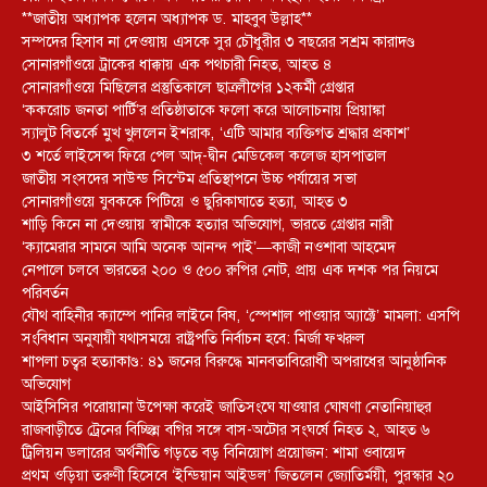
**জাতীয় অধ্যাপক হলেন অধ্যাপক ড. মাহবুব উল্লাহ**
সম্পদের হিসাব না দেওয়ায় এসকে সুর চৌধুরীর ৩ বছরের সশ্রম কারাদণ্ড
সোনারগাঁওয়ে ট্রাকের ধাক্কায় এক পথচারী নিহত, আহত ৪
সোনারগাঁওয়ে মিছিলের প্রস্তুতিকালে ছাত্রলীগের ১২কর্মী গ্রেপ্তার
‘ককরোচ জনতা পার্টি’র প্রতিষ্ঠাতাকে ফলো করে আলোচনায় প্রিয়াঙ্কা
স্যালুট বিতর্কে মুখ খুললেন ইশরাক, ‘এটি আমার ব্যক্তিগত শ্রদ্ধার প্রকাশ’
৩ শর্তে লাইসেন্স ফিরে পেল আদ্-দ্বীন মেডিকেল কলেজ হাসপাতাল
জাতীয় সংসদের সাউন্ড সিস্টেম প্রতিস্থাপনে উচ্চ পর্যায়ের সভা
সোনারগাঁওয়ে যুবককে পিটিয়ে ও ছুরিকাঘাতে হত্যা, আহত ৩
শাড়ি কিনে না দেওয়ায় স্বামীকে হত্যার অভিযোগ, ভারতে গ্রেপ্তার নারী
‘ক্যামেরার সামনে আমি অনেক আনন্দ পাই’—কাজী নওশাবা আহমেদ
নেপালে চলবে ভারতের ২০০ ও ৫০০ রুপির নোট, প্রায় এক দশক পর নিয়মে
পরিবর্তন
যৌথ বাহিনীর ক্যাম্পে পানির লাইনে বিষ, ‘স্পেশাল পাওয়ার অ্যাক্টে’ মামলা: এসপি
সংবিধান অনুযায়ী যথাসময়ে রাষ্ট্রপতি নির্বাচন হবে: মির্জা ফখরুল
শাপলা চত্বর হত্যাকাণ্ড: ৪১ জনের বিরুদ্ধে মানবতাবিরোধী অপরাধের আনুষ্ঠানিক
অভিযোগ
আইসিসির পরোয়ানা উপেক্ষা করেই জাতিসংঘে যাওয়ার ঘোষণা নেতানিয়াহুর
রাজবাড়ীতে ট্রেনের বিচ্ছিন্ন বগির সঙ্গে বাস-অটোর সংঘর্ষে নিহত ২, আহত ৬
ট্রিলিয়ন ডলারের অর্থনীতি গড়তে বড় বিনিয়োগ প্রয়োজন: শামা ওবায়েদ
প্রথম ওড়িয়া তরুণী হিসেবে ‘ইন্ডিয়ান আইডল’ জিতলেন জ্যোতির্ময়ী, পুরস্কার ২০