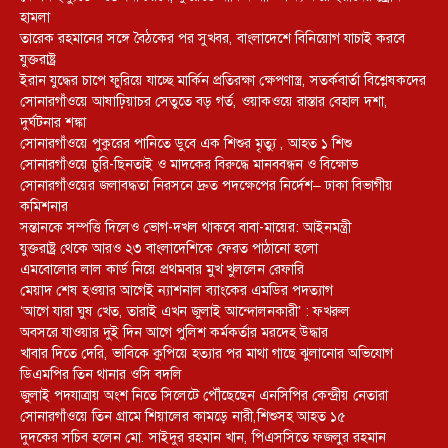
হামলা
তারেক রহমানের সঙ্গে বৈঠকের পর সুখবর, বাংলাদেশে বিনিয়োগ যাচাই করবে
যুক্তরাষ্ট্র
ইরান যুদ্ধের চাপে ফুরিয়ে যাচ্ছে মার্কিন প্রতিরক্ষা ক্ষেপণাস্ত্র, সতর্কবার্তা বিশ্লেষকদের
সোনারগাঁওয়ে আষাঢ়িয়াচর সেতুতে বড় গর্ত, ওয়াকওয়ে রাস্তার বেহাল দশা,
দুর্ঘটনার শঙ্কা
সোনারগাঁওয়ে পুকুরের পানিতে ডুবে এক শিশুর মৃত্যু , আহত ১ শিশু
সোনারগাঁওয়ে চুরি-ছিনতাই ও মাদকের বিরুদ্ধে মানববন্ধন ও বিক্ষোভ
সোনারগাঁওয়ের জলাবদ্ধতা নিরসনে দ্রুত পদক্ষেপের নির্দেশ– ঢাকা বিভাগীয়
কমিশনার
সন্তানকে সম্পত্তি দিলেও ভোগ-দখল থাকবে বাবা-মায়ের: আইনমন্ত্রী
যুক্তরাষ্ট্র থেকে আরও ২৩ বাংলাদেশিকে ফেরত পাঠানো হলো
এমবোলোর লাল কার্ড নিয়ে প্রথমবার মুখ খুললেন রেফারি
মেয়াদ শেষ হওয়ার আগেই ন্যাশনাল ব্যাংকের এমডির পদত্যাগ
‘আগে যারা ঘুষ খেত, তারাই এখন জুলাই আন্দোলনকারী’ : ফখরুল
অবসরে যাওয়ার দুই দিন আগে পুলিশ কর্মকর্তার মরদেহ উদ্ধার
খাবার দিতে দেরি, ভাবিকে কুপিয়ে হত্যার পর মাথা গাছে ঝুলানোর অভিযোগ
ডিএমপির তিন থানার ওসি বদলি
জুলাই পদযাত্রায় অংশ নিতে সিলেটে পৌঁছেছেন এনসিপির কেন্দ্রীয় নেতারা
সোনারগাঁওয়ে তিন গ্রামে শিয়ালের কামড়ে নারী,শিশুসহ আহত ১৫
দুদকের সচিব হলেন মো. সাইদুর রহমান খান, পিএসসিতে ফজলুর রহমান