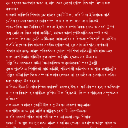
২৬ বছরের অপেক্ষার অবসান, হালান্ডের জোড়া গোলে বিশ্বকাপ মিশন শুরু
নরওয়ের
বাজেটে কারিগরি শিক্ষায় ১৮ হাজার কোটি টাকা, জবি নিয়ে ইতিবাচক বার্তা
মেসির চোখের জলে বেদনার গল্প, কান্নার কারণ জানালেন নিজেই
পারমাণবিক অস্ত্র তৈরির চেষ্টা করলে ইরানের ওপর ‘নরক নেমে আসবে’: ট্রাম্প
‘শুধু মেসিকে ঘিরে ভাবা অর্থহীন’, ম্যাচের আগে পেটকোভিচের স্পষ্ট বার্তা
একাদশে ফিরছেন মেসি-মার্টিনেজ, আলজেরিয়ার বিপক্ষে শক্তিশালী আর্জেন্টিনা
কাঠমিস্ত্রি থেকে বিশ্বকাপের সর্বোচ্চ গোলদাতা, ক্লোসার অবিশ্বাস্য রূপকথা
শিক্ষার চার স্তম্ভে আমূল পরিবর্তনের ঘোষণা গণশিক্ষা প্রতিমন্ত্রী ববি হাজ্জাজের
বাংলাদেশ বিমান বাহিনীর বৃক্ষরোপণ কর্মসূচি-২০২৬ এর উদ্বোধন
দিল্লি বিমানবন্দরের ঘটনা ‘অনাকাঙ্ক্ষিত ও দুঃখজনক’: পররাষ্ট্রমন্ত্রী
দুদক পুনর্গঠনে শিগগিরই সার্চ কমিটি, শক্তিশালী কমিশনের আশ্বাস স্বরাষ্ট্রমন্ত্রীর
দিল্লির ঘটনা দ্বিপাক্ষিক সম্পর্কে প্রভাব ফেলবে না, বেনজীরকে ফেরানোর প্রক্রিয়া
শুরু: জাহেদ উর রহমান
আদিতমারীতে নিখোঁজ শিশুর বস্তাবন্দী মরদেহ উদ্ধার, ধর্ষণের পর হত্যার অভিযোগ
আদাবরে বিকাশ ব্যবসায়ীকে কুপিয়ে টাকা ছিনতাই, কিশোর গ্যাংয়ের সম্পৃক্ততার
অভিযোগ
একনেকে ৭ হাজার কোটি টাকার ৫ উন্নয়ন প্রকল্প অনুমোদন
রাজশাহীর আমে মুগ্ধ মার্কিন রাষ্ট্রদূত ব্রেন্ট টি. ক্রিস্টেনসেন
আরবি নববর্ষে পবিত্র কাবা শরীফে পরানো হলো নতুন গিলাফ
ব্যবসায়ী আব্দুল ওয়াদুদ হত্যা মামলায় জামিন পেলেন অধ্যাপক আবুল বারকাত