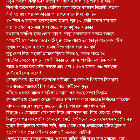
নতুন ডিএজি-এএজিদের সততা ও নিষ্ঠার সঙ্গে দায়িত্ব পালনের আহ্বান
শিক্ষার্থী আন্দোলন ইস্যুতে মোদিকে ক্ষমা চাইতে বললেন বিরোধী নেতারা
দীর্ঘ ২০ বছর পর কলকাতায় পা রাখলেন তসলিমা নাসরিন
১৮ দিনে ৩ জাহাজে জলদস্যুদের হামলা, লুট ১০ কোটি টাকার মালামাল
বাংলাদেশের সিনেমায় দেখা যেতে পারে মধুমিতা সরকার
রান্নাঘরে জনপ্রিয় হচ্ছে এয়ার ফ্রায়ার, স্বাস্থ্য সচেতনতায় বাড়ছে ব্যবহার
আগস্টেই ঢাকা-কক্সবাজার রুটে যুক্ত হচ্ছে আরও একজোড়া আন্তঃনগর ট্রেন
জুলাই গণঅভ্যুত্থান স্মরণে রাজধানীতে তারকাবহুল কনসার্ট
লুডু খেলা নিয়ে সংঘর্ষে ব্রাহ্মণবাড়িয়ায় নিহত ১, আহত অন্তত ২০
প্যান্টের ভেতরে লুকানো কোটি টাকার সোনাসহ ভারতীয় নাগরিক আটক
সাড়ে ৬ বছরে রাজধানীর সড়কে প্রাণ গেল ১,৩৮৪ জনের, ৩৮ শতাংশই
মোটরসাইকেল আরোহী
সোনারগাঁওয়ে দুই হাসপাতালকে জরিমানা, অপারেশন থিয়েটার সিলগালা
কক্সবাজারে প্যারাসেইলিং করতে গিয়ে পর্যটকের মৃত্যু
শুটিংয়ে গুরুতর আহত রাশমিকা মান্দানা, ছয় সপ্তাহ সম্পূর্ণ বিশ্রামে
সোনারগাঁওয়ে ছাত্রদল নেতার বিরুদ্ধে জমি দখল করে গ্যারেজ নির্মাণের অভিযোগ
সালমান-সঞ্জয়ের বন্ধুত্বে মুগ্ধ নেটদুনিয়া, ভাইরাল আবেগঘন ছবি
মিরপুর-১০ মেট্রোরেল স্টেশনের নিচে বোমাসদৃশ বস্তু, ঘিরে রেখেছে পুলিশ
মিরপুরের পর ফার্মগেটেও বোমাতঙ্ক, মেট্রো স্টেশনের নিচে সন্দেহজনক চটের বস্তা
হামাস নিরস্ত্রীকরণে সম্মতির দাবি, গাজা থেকে সেনা প্রত্যাহারের ইঙ্গিত ট্রাম্পের
২০২৭ বিশ্বকাপের ফাইনাল কোথায়? জানালো আইসিসি
কেশম ইস্যুতে উত্তেজনা চরমে, কুয়েতে মার্কিন ঘাঁটি লক্ষ্য করে ইরানের ড্রোন