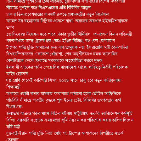
তিন সীমান্তে পুশইনের চেষ্টা প্রতিহত, চুয়াডাঙ্গায় সাত স্তরের বিশেষ নজরদারি
সীমান্তে পুশইন বন্ধে বিএসএফের প্রতি বিজিবির আহ্বান
ঢাকার তিন প্রবেশদ্বারের যানজট রুখতে প্রধানমন্ত্রীর নতুন নির্দেশনা
জাহেদ উর রহমানকে দিল্লিতে প্রবেশে বাধা: ভারতের ভারপ্রাপ্ত হাইকমিশনারকে
তলব
১৬ ডিসেম্বর উদ্বোধন হতে পারে ঢাকার তৃতীয় টার্মিনাল, জানালেন বিমান প্রতিমন্ত্রী
গফরগাঁওয়ে চলন্ত ট্রেনের হুক ভেঙে ইঞ্জিন বিচ্ছিন্ন, বন্ধ রেল যোগাযোগ
ট্রাম্পের শান্তি চুক্তি আমাদের জন্য বাধ্যতামূলক নয়: ইসরায়েলি মন্ত্রী বেন-গভির
বিশ্বচ্যাম্পিয়নদের একাদশে ধোঁয়াশা, শেষ অনুশীলনেও চমক স্কালোনির
বেনজীরকে দেশে ফেরাতে সরকারকে সহযোগিতা করবে দুদক
ইসলামী ব্যাংকের পর্ষদ ভেঙে দিল বাংলাদেশ ব্যাংক, দায়িত্বে নির্বাহী পরিচালক
জহির হোসেন
ষষ্ঠ শ্রেণি থেকেই কারিগরি শিক্ষা, ২০২৮ সালে চালু হবে নতুন কারিকুলাম:
শিক্ষামন্ত্রী
আবারো ওয়ারী থানার মামলায় কারাগারে পাঠানো হলো তৌহিদ আফ্রিদিকে
পাঁচবিবি সীমান্তে ভারতীয় বৃদ্ধকে পুশ ইনের চেষ্টা, বিজিবির তৎপরতায় ব্যর্থ
বিএসএফ
জলাতঙ্ক আক্রান্ত গরুর মাংস বিক্রির ঘটনায় সাটুরিয়ায় জরুরি ভ্যাক্সিনেশন কর্মসূচি
বিভিন্ন সরকারি সংস্থাকে সময়মতো ভূমি উন্নয়ন কর পরিশোধ করার তাগিদ দিলেন
ভূমি মন্ত্রী
যুক্তরাষ্ট্র-ইরান শান্তি চুক্তি নিয়ে ধোঁয়াশা, ট্রাম্পের আশাবাদের বিপরীতে সতর্ক
তেহরান