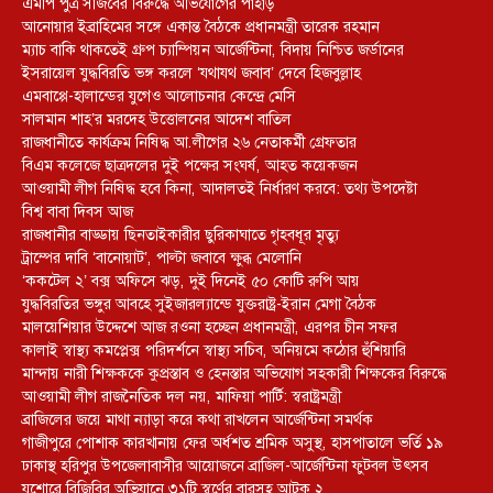
এমপি পুত্র সজিবের বিরুদ্ধে অভিযোগের পাহাড়
আনোয়ার ইব্রাহিমের সঙ্গে একান্ত বৈঠকে প্রধানমন্ত্রী তারেক রহমান
ম্যাচ বাকি থাকতেই গ্রুপ চ্যাম্পিয়ন আর্জেন্টিনা, বিদায় নিশ্চিত জর্ডানের
ইসরায়েল যুদ্ধবিরতি ভঙ্গ করলে ‘যথাযথ জবাব’ দেবে হিজবুল্লাহ
এমবাপ্পে-হালান্ডের যুগেও আলোচনার কেন্দ্রে মেসি
সালমান শাহ’র মরদেহ উত্তোলনের আদেশ বাতিল
রাজধানীতে কার্যক্রম নিষিদ্ধ আ.লীগের ২৬ নেতাকর্মী গ্রেফতার
বিএম কলেজে ছাত্রদলের দুই পক্ষের সংঘর্ষ, আহত কয়েকজন
আওয়ামী লীগ নিষিদ্ধ হবে কিনা, আদালতই নির্ধারণ করবে: তথ্য উপদেষ্টা
বিশ্ব বাবা দিবস আজ
রাজধানীর বাড্ডায় ছিনতাইকারীর ছুরিকাঘাতে গৃহবধূর মৃত্যু
ট্রাম্পের দাবি ‘বানোয়াট’, পাল্টা জবাবে ক্ষুব্ধ মেলোনি
‘ককটেল ২’ বক্স অফিসে ঝড়, দুই দিনেই ৫০ কোটি রুপি আয়
যুদ্ধবিরতির ভঙ্গুর আবহে সুইজারল্যান্ডে যুক্তরাষ্ট্র-ইরান মেগা বৈঠক
মালয়েশিয়ার উদ্দেশে আজ রওনা হচ্ছেন প্রধানমন্ত্রী, এরপর চীন সফর
কালাই স্বাস্থ্য কমপ্লেক্স পরিদর্শনে স্বাস্থ্য সচিব, অনিয়মে কঠোর হুঁশিয়ারি
মান্দায় নারী শিক্ষককে কুপ্রস্তাব ও হেনস্তার অভিযোগ সহকারী শিক্ষকের বিরুদ্ধে
আওয়ামী লীগ রাজনৈতিক দল নয়, মাফিয়া পার্টি: স্বরাষ্ট্রমন্ত্রী
ব্রাজিলের জয়ে মাথা ন্যাড়া করে কথা রাখলেন আর্জেন্টিনা সমর্থক
গাজীপুরে পোশাক কারখানায় ফের অর্ধশত শ্রমিক অসুস্থ, হাসপাতালে ভর্তি ১৯
ঢাকাস্থ হরিপুর উপজেলাবাসীর আয়োজনে ব্রাজিল-আর্জেন্টিনা ফুটবল উৎসব
যশোরে বিজিবির অভিযানে ৩১টি স্বর্ণের বারসহ আটক ২