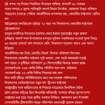
দুই দশক পর গিজার পিরামিডে ফিরছেন শাকিরা, কনসার্ট ২৮ নভেম্বর
আরব সাগরে ৫ ক্রুসহ পাকিস্তানি কার্গো বিমান নিখোঁজ, জোরালো উদ্ধার অভিযান
পাহাড়সম চ্যালেঞ্জ পেরিয়ে আর্জেন্টিনার রূপকথার জয়, কোয়ার্টার ফাইনালে মেসির
দল
টাইব্রেকারে কলম্বিয়াকে হারিয়ে ৭২ বছর পর বিশ্বকাপের কোয়ার্টার ফাইনালে
সুইজারল্যান্ড
হরমুজ প্রণালিতে ট্যাংকারে হামলার জেরে ইরানে যুক্তরাষ্ট্রের নতুন হামলা
কুমিল্লায় আদর্শ সদর উপজেলার ধনপুরে ফুটবল সমর্থকদের সংঘর্ষে যুবক নিহত
৯৬ বছরের রেকর্ডে ভাগ বসালেন মেসি, বিশ্বকাপে গড়লেন আরও এক অনন্য
ইতিহাস
আর্জেন্টিনার জয় নিয়ে রেফারিং বিতর্ক, ফিফায় অভিযোগ মিসরের
বিশ্বকাপের কোয়ার্টার ফাইনাল সূচি প্রকাশ, শেষ আটে জমজমাট লড়াই
অর্থ পাচার ও দুর্নীতির অভিযোগে ১০ শিল্পগোষ্ঠীর বিরুদ্ধে মামলা হচ্ছে
সোনারগাঁওয়ে ২৬৩ কেজি নিষিদ্ধ পলিথিন ব্যাগ জব্দ, জরিমানা
সোনারগাঁওয়ে ২৫ কেজি নিষিদ্ধ পিরানহা মাছ জব্দ
টানা ভারী বৃষ্টিতে অনির্দিষ্টকালের জন্য বন্ধ সাজেক পর্যটনকেন্দ্র
বিশ্বকাপের সেমিফাইনালে নতুন বল ‘ট্রিওন্ডা ফাইনাল’
স্বরাষ্ট্রমন্ত্রীর সঙ্গে জাতিসংঘের জঁ-পিয়েরে লাক্রোয়ার দ্বিপাক্ষিক বৈঠক
হঠাৎ গ্রামের বাড়িতে তিন কিংবদন্তি অভিনেত্রী, যশোরে ববিতা-সুচন্দা-চম্পা
অক্টোবরে শুরু হতে পারে স্থানীয় সরকার নির্বাচন, জানালেন তথ্য উপদেষ্টা
সেনাবাহিনীর গ্রীষ্মকালীন মহড়া পরিদর্শনে প্রধানমন্ত্রী তারেক রহমান