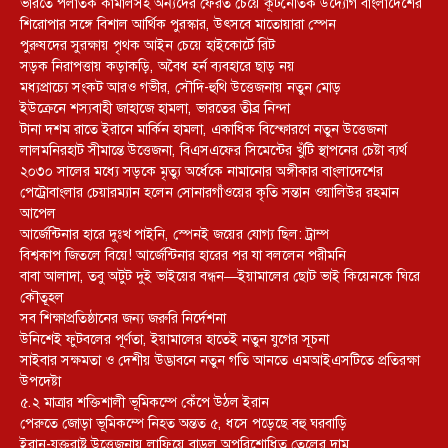
ভারতে পলাতক কামালসহ অন্যদের ফেরত চেয়ে কূটনৈতিক উদ্যোগ বাংলাদেশের
শিরোপার সঙ্গে বিশাল আর্থিক পুরস্কার, উৎসবে মাতোয়ারা স্পেন
পুরুষদের সুরক্ষায় পৃথক আইন চেয়ে হাইকোর্টে রিট
সড়ক নিরাপত্তায় কড়াকড়ি, অবৈধ হর্ন ব্যবহারে ছাড় নয়
মধ্যপ্রাচ্যে সংকট আরও গভীর, সৌদি-হুথি উত্তেজনায় নতুন মোড়
ইউক্রেনে শস্যবাহী জাহাজে হামলা, ভারতের তীব্র নিন্দা
টানা দশম রাতে ইরানে মার্কিন হামলা, একাধিক বিস্ফোরণে নতুন উত্তেজনা
লালমনিরহাট সীমান্তে উত্তেজনা, বিএসএফের সিমেন্টের খুঁটি স্থাপনের চেষ্টা ব্যর্থ
২০৩০ সালের মধ্যে সড়কে মৃত্যু অর্ধেকে নামানোর অঙ্গীকার বাংলাদেশের
পেট্রোবাংলার চেয়ারম্যান হলেন সোনারগাঁওয়ের কৃতি সন্তান ওয়ালিউর রহমান
আপেল
আর্জেন্টিনার হারে দুঃখ পাইনি, স্পেনই জয়ের যোগ্য ছিল: ট্রাম্প
বিশ্বকাপ জিতলে বিয়ে! আর্জেন্টিনার হারের পর যা বললেন পরীমনি
বাবা আলাদা, তবু অটুট দুই ভাইয়ের বন্ধন—ইয়ামালের ছোট ভাই কিয়েনকে ঘিরে
কৌতূহল
সব শিক্ষাপ্রতিষ্ঠানের জন্য জরুরি নির্দেশনা
উনিশেই ফুটবলের পূর্ণতা, ইয়ামালের হাতেই নতুন যুগের সূচনা
সাইবার সক্ষমতা ও দেশীয় উদ্ভাবনে নতুন গতি আনতে এমআইএসটিতে প্রতিরক্ষা
উপদেষ্টা
৫.২ মাত্রার শক্তিশালী ভূমিকম্পে কেঁপে উঠল ইরান
পেরুতে জোড়া ভূমিকম্পে নিহত অন্তত ৫, ধসে পড়েছে বহু ঘরবাড়ি
ইরান-যুক্তরাষ্ট্র উত্তেজনায় লাফিয়ে বাড়ল অপরিশোধিত তেলের দাম