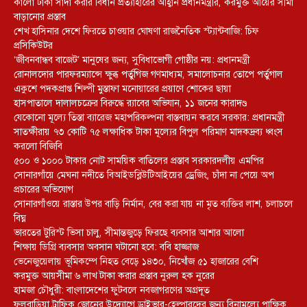
কালো টাকা সাদা করার বিধান প্রত্যাহারের আহ্বান প্রধানমন্ত্রীর, করমুক্ত আয়ের সীমা
বাড়ানোর প্রস্তাব
শেখ হাসিনার দেশে ফিরতে চাওয়ার ঘোষণা রাজনৈতিক স্ট্যান্টবাজি: চিফ
প্রসিকিউটর
‘জীবনবান্ধব বাজেট’ মানুষের জন্য, সুবিধাভোগী গোষ্ঠীর নয়: প্রধানমন্ত্রী
রোনালদোর পারফরম্যান্সে ক্ষুব্ধ পর্তুগিজ গণমাধ্যম, সমালোচনার তোপে পর্তুগাল
একুশে পদকপ্রাপ্ত শিল্পী মুস্তাফা মনোয়ারের প্রয়াণে শোকের ছায়া
হাসপাতালে দালালচক্রের বিরুদ্ধে র‍্যাবের অভিযান, ১১ জনের কারাদণ্ড
যেকোনো মূল্যে তিস্তা ব্যারেজ মহাপরিকল্পনা বাস্তবায়ন করবে সরকার: প্রধানমন্ত্রী
সাতক্ষীরায় ৭৩ কোটি ৭৫ লক্ষাধিক টাকা মূল্যের বিপুল পরিমাণ মাদকদ্রব্য ধ্বংস
করলো বিজিবি
৫০০ ও ১০০০ টাকার নোট সাময়িক বাতিলের প্রস্তাব সরকারদলীয় এমপির
সোনারগাঁয়ে মেঘনা নদীতে বিআইডব্লিউটিআইয়ের ড্রেজিং, চাঁদা না পেয়ে অপ
প্রচারের অভিযোগ
সোনারগাঁওয়ে রাস্তার উপর বাড়ি নির্মান, বের করা যায় না মৃত ব্যক্তির লাশ, চলাচলে
বিঘ্ন
ভারতের টুরিস্ট ভিসা চালু, সীমান্তজুড়ে ফিরছে ব্যবসার আশার আলো
শিক্ষায় ডিগ্রি ব্যবসার অবসান ঘটানো হবে: ববি হাজ্জাজ
ভেনেজুয়েলায় ভূমিকম্পে নিহত বেড়ে ১৪৩০, নিখোঁজ ৫১ হাজারের বেশি
করমুক্ত আয়সীমা ৬ লাখ টাকা করার প্রস্তাব নুরুল হক নুরের
হামজা চৌধুরী: বাংলাদেশের ফুটবলে নবজাগরণের অগ্রদূত
ফুলবাড়িয়া ট্রাফিক জোনের উদ্যোগে ড্রাইভার-হেল্পারদের জন্য বিনামূল্যে পাক্ষিক