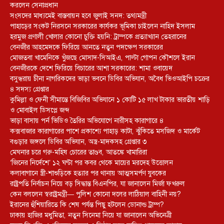
করলেন সেনাপ্রধান
সংসদের মাধ্যমেই বাস্তবায়ন হবে জুলাই সনদ: তথ্যমন্ত্রী
পাহাড়ের সংকট নিরসনে সরকারের কার্যকর ভূমিকা চাইলেন নাহিদ ইসলাম
হরমুজ প্রণালী খোলার কোনো চুক্তি হয়নি: ট্রাম্পকে প্রত্যাখ্যান তেহরানের
বেনজীর আহমেদকে ফিরিয়ে আনতে নতুন পদক্ষেপ সরকারের
মোজতবা খামেনিকে খুঁজছে মোসাদ-সিআইএ, পাল্টা গোপন কৌশলে ইরান
বেনজীরকে দেশে ফিরিয়ে বিচারের আশা সরকারের: শামা ওবায়েদ
বসুন্ধরায় চীনা নাগরিকদের ভাড়া ভবনে ডিবির অভিযান, অবৈধ ভিওআইপি চক্রের
৪ সদস্য গ্রেপ্তার
কুমিল্লা ও ফেনী সীমান্তে বিজিবির অভিযানে ১ কোটি ১৫ লাখ টাকার ভারতীয় শাড়ি
ও মোবাইল ডিসপ্লে জব্দ
ভাড়া বাসায় পর্ন ভিডিও তৈরির অভিযোগে নারীসহ কারাগারে ৪
কক্সবাজার কারাগারের পাশে প্রকাশ্যে পাহাড় কাটা, ঝুঁকিতে মসজিদ ও মার্কেট
বগুড়ার জঙ্গলে ডিবির অভিযান, অস্ত্র-মাদকসহ গ্রেপ্তার ৩
মেঘনার চরে গরু-মহিষ চোরের তাণ্ডব, আতঙ্কে খামারিরা
‘জিনের নির্দেশে’ ১২ ঘণ্টা পর কবর থেকে মায়ের মরদেহ উত্তোলন
কলাবাগানে স্ত্রী-শাশুড়িকে হত্যার পর থানায় আত্মসমর্পণ যুবকের
রাষ্ট্রপতি নির্বাচন নিয়ে বড় সিদ্ধান্ত বিএনপির, যা জানালেন মির্জা ফখরুল
কেন বললেন স্বরাষ্ট্রমন্ত্রী— পুলিশ কোনো দলের লাঠিয়াল বাহিনী নয়?
ইরানের হুঁশিয়ারিতে কি শেষ পর্যন্ত পিছু হটলেন ডোনাল্ড ট্রাম্প?
ঢাকায় হাজির মধুমিতা, নতুন সিনেমা নিয়ে যা জানালেন অভিনেত্রী