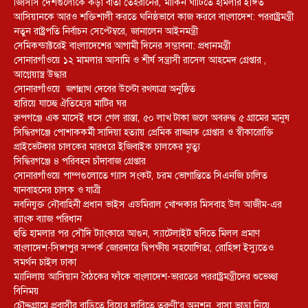
জিসিসি দেশগুলোকে কড়া বার্তা তেহরানের, মার্কিন ঘাঁটিতে হামলার ইঙ্গিত
আসিয়ানকে আরও শক্তিশালী করতে ঘনিষ্ঠভাবে কাজ করবে বাংলাদেশ: পররাষ্ট্রমন্ত্রী
নতুন রাষ্ট্রপতি নির্বাচন সেপ্টেম্বরে, জানালেন আইনমন্ত্রী
সেমিকন্ডাক্টরেই বাংলাদেশের আগামী দিনের সম্ভাবনা: প্রধানমন্ত্রী
সোনারগাঁওয়ে ১২ মামলার আসামি ও শীর্ষ সন্ত্রাসী রাসেল আহমেদ গ্রেপ্তার ,
আগ্নেয়াস্ত্র উদ্ধার
সোনারগাঁওয়ে জগন্নাথ দেবের উল্টো রথযাত্রা অনুষ্ঠিত
হারিয়ে যাচ্ছে ঐতিহ্যের মাটির ঘর
রুপগঞ্জে এক মাসেই ধসে গেল রাস্তা, ৫০ লাখ টাকা জলে অবরুদ্ধ ৫ গ্রামের মানুষ
সিদ্ধিরগঞ্জে পোশাককর্মী সাদিয়া হত্যায় প্রেমিক রাজ্জাক গ্রেপ্তার ও স্বীকারোক্তি
প্রাইভেটকার চালকের মারধরে ইজিবাইক চালকের মৃত্যু
সিদ্ধিরগঞ্জে ৪ পরিবহন চাঁদাবাজ গ্রেপ্তার
সোনারগাঁওয়ে পাম্পগুলোতে গ্যাস সংকট, চরম ভোগান্তিতে সিএনজি চালিত
যানবাহনের চালক ও যাত্রী
নবনিযুক্ত নৌবাহিনী প্রধান ভাইস এডমিরাল খোন্দকার মিসবাহ উল আজীম-এর
র‍্যাংক ব্যাজ পরিধান
হুতি হামলার পর সৌদি ট্যাংকারে আগুন, স্যাটেলাইট ছবিতে মিলল প্রমাণ
বাংলাদেশ-সিঙ্গাপুর সম্পর্ক জোরদারে দ্বিপক্ষীয় সহযোগিতা, রোহিঙ্গা ইস্যুতেও
সমর্থন চাইল ঢাকা
ম্যানিলায় আসিয়ান বৈঠকের ফাঁকে বাংলাদেশ-ভারতের পররাষ্ট্রমন্ত্রীদের শুভেচ্ছা
বিনিময়
চৌদ্দগ্রামে প্রবাসীর বাড়িতে বিয়ের দাবিতে তরুণী’র অনশন, বাসা ভাড়া নিয়ে