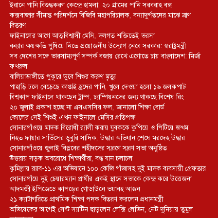
ইরানে পানি বিশুদ্ধকরণ কেন্দ্রে হামলা, ২০ গ্রামের পানি সরবরাহ বন্ধ
কক্সবাজার সীমান্ত পরিদর্শনে বিজিবি মহাপরিচালক, বন্যাদুর্গতদের মাঝে ত্রাণ
বিতরণ
ফাইনালের আগে আত্মবিশ্বাসী মেসি, দলগত শক্তিতেই ভরসা
বন্যার ক্ষয়ক্ষতি পুষিয়ে নিতে প্রয়োজনীয় উদ্যোগ নেবে সরকার: স্বরাষ্ট্রমন্ত্রী
সব দেশের সঙ্গে ভারসাম্যপূর্ণ সম্পর্ক বজায় রেখে এগোতে চায় বাংলাদেশ: মির্জা
ফখরুল
বালিয়াডাঙ্গীতে পুকূরে ডুবে শিশুর করুণ মৃত্যু
পাহাড়ি ঢলে বেড়েছে কাপ্তাই হ্রদের পানি, খুলে দেওয়া হলো ১৬ জলকপাট
বিশ্বকাপ ফাইনালে থাকছেন ট্রাম্প, চ্যাম্পিয়নদের জন্য থাকছে বিশেষ রিং
২০ জুলাই প্রকাশ হচ্ছে না এসএসসির ফল, জানালো শিক্ষা বোর্ড
কোলের সেই শিশুই এখন ফাইনালে মেসির প্রতিপক্ষ
সোনারগাঁওয়ে মাদক বিরোধী র‌্যালী করায় যুবককে কুপিয়ে ও পিটিয়ে জখম
নিহত ফায়ার সার্ভিসের ডুবুরি সাদিক, উদ্ধার অভিযান শেষে মরদেহ উদ্ধার
সোনারগাঁওয়ে জুলাই বিপ্লবের শহীদদের স্মরণে স্মরণ সভা অনুষ্ঠিত
উত্তরায় সড়ক অবরোধে শিক্ষার্থীরা, বন্ধ যান চলাচল
কুমিল্লায় র‍্যাব-১১ এর অভিযানে ১০০ কেজি গাঁজাসহ দুই মাদক ব্যবসায়ী গ্রেফতার
সোনারগাঁয়ে দুই চেয়ারম্যান প্রার্থীর একই স্থানে সভাকে কেন্দ্র করে উত্তেজনা
আদমজী ইপিজেডে কাপড়ের গোডাউনে ভয়াবহ আগুন
২১ ক্যাটাগরিতে প্রাথমিক শিক্ষা পদক বিতরণ করলেন প্রধানমন্ত্রী
অভিষেকের আগেই সেন্ট স্যাটিন ছাড়লেন লেক্সি লেভিন, নেট দুনিয়ায় তুমুল