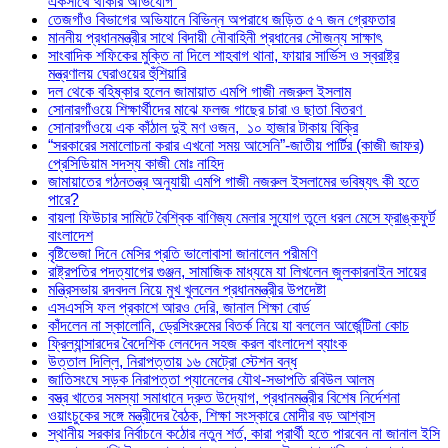
একসাথে থাকার অভিযোগ
তেজগাঁও বিভাগের অভিযানে বিভিন্ন অপরাধে জড়িত ৫৭ জন গ্রেফতার
মাননীয় প্রধানমন্ত্রীর সাথে বিদায়ী নৌবাহিনী প্রধানের সৌজন্য সাক্ষাৎ
সাংবাদিক শফিকের মুক্তি না দিলে শাহবাগ থানা, ফায়ার সার্ভিস ও স্বরাষ্ট্র
মন্ত্রণালয় ঘেরাওয়ের হুঁশিয়ারি
দল থেকে বহিষ্কার হলেন জামায়াত এমপি গাজী নজরুল ইসলাম
সোনারগাঁওয়ে শিক্ষার্থীদের মাঝে ফলজ গাছের চারা ও ছাতা বিতরণ ​
সোনারগাঁওয়ে এক কাঁঠাল দুই মণ ওজন, ১০ হাজার টাকায় বিক্রি
“সরকারের সমালোচনা করার এখনো সময় আসেনি”-জাতীয় পার্টির (কাজী জাফর)
প্রেসিডিয়াম সদস্য কাজী মোঃ নাহিদ
জামায়াতের গঠনতন্ত্র অনুযায়ী এমপি গাজী নজরুল ইসলামের ভবিষ্যৎ কী হতে
পারে?
বায়লা ফিউচার সামিটে বৈশ্বিক বাণিজ্য মেলার সুযোগ তুলে ধরল মেসে ফ্রাঙ্কফুর্ট
বাংলাদেশ
বৃষ্টিভেজা দিনে মেসির প্রতি ভালোবাসা জানালেন পরীমণি
রাষ্ট্রপতির পদত্যাগের গুঞ্জন, সামাজিক মাধ্যমে যা লিখলেন জুলকারনাইন সায়ের
মন্ত্রিসভায় রদবদল নিয়ে মুখ খুললেন প্রধানমন্ত্রীর উপদেষ্টা
এসএসসি ফল প্রকাশে আরও দেরি, জানাল শিক্ষা বোর্ড
কাঁদলেন না স্কালোনি, ড্রেসিংরুমের বিতর্ক নিয়ে যা বললেন আর্জেন্টিনা কোচ
ফ্রিল্যান্সারদের বৈদেশিক লেনদেন সহজ করল বাংলাদেশ ব্যাংক
উত্তাল দিল্লি, নিরাপত্তায় ১৬ মেট্রো স্টেশন বন্ধ
জাতিসংঘে সড়ক নিরাপত্তা প্যানেলের যৌথ-সভাপতি রবিউল আলম
বস্ত্র খাতের সমস্যা সমাধানে দ্রুত উদ্যোগ, প্রধানমন্ত্রীর বিশেষ নির্দেশনা
ওয়াংচুকের সঙ্গে মন্ত্রীদের বৈঠক, শিক্ষা সংস্কারে মোদীর বড় আশ্বাস
স্থানীয় সরকার নির্বাচনে কঠোর নতুন শর্ত, কারা প্রার্থী হতে পারবেন না জানাল ইসি