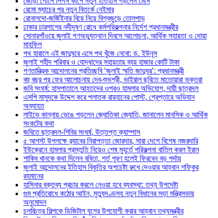
জোড়া গোলে লিগস কাপে নতুন ইতিহাস গড়লেন মেসি
রেমো ম্যাচের পর নতুন বিতর্কে নেইমার
রোনালদো-জর্জিইনার বিয়ে নিয়ে বিশ্বজুড়ে তোলপাড়
ঢাকার চারপাশের নদীদূষণ রোধে কর্মপরিকল্পনার নির্দেশ প্রধানমন্ত্রীর
সোনারগাঁওয়ে জুলাই গণঅভ্যুত্থান দিবসে আলোচনা, আর্থিক সহায়তা ও দোয়া
মাহফিল
পথ হারালে এই জাদুঘরে এসে পথ খুঁজে নেবো: ড. ইউনূস
জুলাই শহীদ পরিবার ও যোদ্ধাদের সহায়তায় ব্যয় হাজার কোটি টাকা
গণতান্ত্রিক আন্দোলনের প্রতিচ্ছবি ‘জুলাই স্মৃতি জাদুঘর’: প্রধানমন্ত্রী
বহু বছর পর ফের আলোচনায় দেব-শুভশ্রী, ভাইরাল ছবিতে মাতোয়ারা ভক্তরা
জবি সংঘর্ষ: হাসপাতালে আহতদের ওপরও হামলার অভিযোগ, দায়ী ছাত্রদল
এসপি মাসুদকে উদ্দেশ করে পলাতক রায়হানের পোস্ট, গ্রেপ্তারে অভিযান
অব্যাহত
লাইভে কান্নায় ভেঙে পড়লেন জ্যোতিকা জ্যোতি, জানালেন মানসিক ও আর্থিক
সংকটের কথা
জবিতে ছাত্রদল-শিবির সংঘর্ষ, উত্তপ্ত ক্যাম্পাস
৫ আগস্ট উপলক্ষে র‌্যাবের নিরাপত্তা জোরদার, সারা দেশে বিশেষ নজরদারি
ইউক্রেনে হামলার প্রস্তুতি নিয়েও শেষ মুহূর্তে পরিকল্পনা বাতিল করল ইরান
শাকিব খানকে কথা দিলেন ববিতা, শর্ত পূরণ হলেই ফিরবেন বড় পর্দায়
জুলাই আন্দোলনের ইতিহাস বিকৃতির অপচেষ্টা রুখে দেওয়ার আহ্বান শফিকুর
রহমানের
হাসিনার বক্তব্য প্রচার করলে নেওয়া হবে ব্যবস্থা: তথ্য উপদেষ্টা
গুম প্রতিরোধে কঠোর আইন, মৃত্যুদণ্ডসহ নতুন বিধানের সড়া মন্ত্রিসভায়
অনুমোদন
চলচ্চিত্র শিল্পকে ডিজিটাল যুগের উপযোগী করার আহ্বান তথ্যমন্ত্রীর