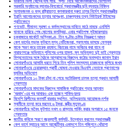
ভারতীয় ভিসা কেন্দ্রে দীর্ঘ সারি, ‘স্লট’ নিয়ে আবেদনকারীদের ভোগান্তি
সরকারি অনুষ্ঠানের ব্যানার-বিলবোর্ডে প্রধানমন্ত্রীর ছবি ব্যবহার নিষিদ্ধ
অলাভজনক ও বন্ধ রাষ্ট্রায়ত্ত কলকারখানা দ্রুত চালুর নির্দেশ প্রধানমন্ত্রীর
ইরানি আলোচকদের হত্যার আশঙ্কা, চাঞ্চল্যকর তথ্য নিউইয়র্ক টাইমসের
প্রতিবেদনে
গণভোট, সীমান্ত সুরক্ষা ও কর্মসংস্থানের দাবিতে মাঠে নামছে এনসিপি
ঘানাকে হারিয়ে শেষ ষোলোয় কলম্বিয়া, এবার প্রতিপক্ষ সুইজারল্যান্ড
চকবাজারে মার্কেটে অগ্নিকাণ্ড, তিন ঘণ্টার চেষ্টায় নিয়ন্ত্রণে আগুন
কেপ ভার্দের লড়াকু ফুটবলে মুগ্ধ নেটিজেনরা, প্রশংসায় ভাসছে ফেসবুক
মাকে স্মরণ করে তারেক রহমান: বিচারের নামে অবিচার করা যাবে না
নারায়ণগঞ্জে অভিযানে পুলিশের ওপর হামলা, মূল অভিযুক্ত দুই ভাই গ্রেপ্তার
বিশ্বনেতাদের সঙ্গে বৈঠকে আগ্রাসনের বিরুদ্ধে কঠোর অবস্থান জানাল ইরান
সোনারগাঁওয়ে আসামি ধরতে গিয়ে তিন পুলিশ সদস্যসহ চারজনকে কুপিয়ে জখম
সোনারগাঁওয়ে চেয়ারম্যান প্রার্থী ঘোষনা দেওয়ায় বিএনপি নেতাকে প্রাণনাশের
হুমকির অভিযোগ
সোনারগাঁওয়ে ১০ টাকা চাঁদা না পেয়ে অটোরিকসা চালক হত্যা প্রধান আসামী
গ্রেপ্তার
সোনারগাঁওয়ে মাদকের বিরুদ্ধে সামাজিক প্রতিরোধ গড়ার আহ্বান
‘বরবাদ’-এর পর আবারও এক হচ্ছেন শাকিব-হৃদয়
বিদেশি শিল্পীদের কনসার্ট বারবার স্থগিত, অনিশ্চয়তায় আয়োজক-দর্শক
স্বামীকে হত্যা করে মরদেহ ৬ টুকরা, স্ত্রীর মৃত্যুদণ্ড
সোনারগাঁয়ে অবৈধ ফুটপাত দখল ও রাস্তায় পার্কিং করার অপরাধে ১৫ জনকে
গ্রেফতার
জাতীয় কবিকে স্মরণে বছরব্যাপী কর্মসূচি, উদ্বোধন করলেন প্রধানমন্ত্রী
কেপ ভার্দে ম্যাচের আগে আর্জেন্টিনার একাদশে তিন পজিশনে ধোঁয়াশা