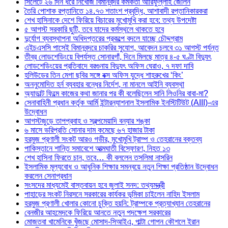
সিলেটে ২৬ দিন ধরে নিখোঁজ বিমানবন্দর কর্মকর্তা আরিফুল্লাহ জেলিন
তৈরি পোশাক রপ্তানিতে ১৪.৭৩ শতাংশ প্রবৃদ্ধি, আশাবাদী রপ্তানিকারকরা
শেখ হাসিনাকে দেশে ফিরিয়ে বিচারের মুখোমুখি করা হবে: তথ্য উপদেষ্টা
৫ আগস্ট সরকারি ছুটি, তবে যাদের কর্মস্থলে থাকতে হবে
দুর্যোগ ব্যবস্থাপনা অধিদপ্তরের প্রকল্পে বদলে যাচ্ছে চৌদ্দগ্রাম
এইচএসসি পাসেই বিমানবন্দরে চাকরির সুযোগ, আবেদন চলবে ৩১ আগস্ট পর্যন্ত
তীব্র লোডশেডিংয়ে বিপর্যস্ত সোনারগাঁ, দিনে মিলছে মাত্র ৪-৫ ঘণ্টা বিদ্যুৎ
লোডশেডিংয়ের প্রতিবাদে বরগুনায় বিদ্যুৎ অফিস ঘেরাও, ৭ দফা দাবি
হলিউডের তিন মেগা ছবির সঙ্গে বক্স অফিস যুদ্ধে শাহরুখের ‘কিং’
অননুমোদিত হর্ন ব্যবহার বন্ধের নির্দেশ, না মানলে আইনি ব্যবস্থা
অ্যাডাল্ট ফিল্মে কাজের কথা জানার পর কী বলেছিলেন সানি লিওনির বাবা-মা?
সেনাবাহিনী প্রধান কর্তৃক আর্মি ইন্টারন্যাশনাল ইসলামিক ইনস্টিটিউট (AIII)-এর
উদ্বোধন
আগস্টজুড়ে তাপপ্রবাহ ও স্বল্পমেয়াদি বন্যার শঙ্কা
৬ মাসে ভরিপ্রতি সোনার দাম কমেছে ৬৭ হাজার টাকা
হরমুজ প্রণালী সংকট আরও গভীর, মুখোমুখি ট্রাম্প ও তেহরানের বক্তব্য
পাকিস্তানে শান্তি সমাবেশে আত্মঘাতী বিস্ফোরণ, নিহত ১৩
শেখ হাসিনা ফিরতে চান, তবে… কী বললেন তসলিমা নাসরিন
ইসলামিক মূল্যবোধ ও আধুনিক শিক্ষার সমন্বয়ে নতুন শিক্ষা প্রতিষ্ঠান উদ্বোধন
করলেন সেনাপ্রধান
সংসদের মাধ্যমেই বাস্তবায়ন হবে জুলাই সনদ: তথ্যমন্ত্রী
পাহাড়ের সংকট নিরসনে সরকারের কার্যকর ভূমিকা চাইলেন নাহিদ ইসলাম
হরমুজ প্রণালী খোলার কোনো চুক্তি হয়নি: ট্রাম্পকে প্রত্যাখ্যান তেহরানের
বেনজীর আহমেদকে ফিরিয়ে আনতে নতুন পদক্ষেপ সরকারের
মোজতবা খামেনিকে খুঁজছে মোসাদ-সিআইএ, পাল্টা গোপন কৌশলে ইরান