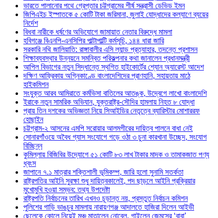
ভারতে পালানোর পথে গ্রেপ্তার চট্টগ্রামের শীর্ষ সন্ত্রাসী ডেভিড ইমন
জিপিএইচ ইস্পাতকে ৫ কোটি টাকা জরিমানা, জুলাই যোদ্ধাদের কল্যাণে ব্যয়ের
নির্দেশ
বিধবা নারীকে ধর্ষণের অভিযোগে জামায়াত নেতার বিরুদ্ধে মামলা
হবিগঞ্জে বিএনপি-এনসিপির পাল্টাপাল্টি কর্মসূচি, ১৪৪ ধারা জারি
সরকারি নথি জালিয়াতি: রাঙ্গাবালীর এসি ল্যান্ড প্রত্যাহার, তদন্তে প্রশাসন
শিক্ষাব্যবস্থার উন্নয়নে সমন্বিত পরিকল্পনার কথা জানালেন প্রধানমন্ত্রী
আপিল বিভাগের নতুন সিদ্ধান্তে স্থগিত হাইকোর্টের শ্যোন অ্যারেস্ট আদেশ
দক্ষিণ আফ্রিকায় অগ্নিকাণ্ডে বাংলাদেশিদের প্রাণহানি, সহায়তায় মাঠে
হাইকমিশন
সংযুক্ত আরব আমিরাতে কর্মভিসা বাতিলের আতঙ্ক, উদ্বেগে লাখো বাংলাদেশি
ইরাকে নতুন সামরিক অভিযান, যুক্তরাষ্ট্র-সৌদির হামলায় নিহত ৮ যোদ্ধা
প্রায় তিন দশকের অভিজ্ঞতা নিয়ে সিআইডির নেতৃত্বে ব্যারিস্টার মোশাররফ
হোছাইন
চট্টগ্রাম-২ আসনের এমপি সরোয়ার আলমগীরের দায়িত্ব পালনে বাধা নেই
সোনারগাঁওয়ে অবৈধ গ্যাস সংযোগে গড়ে ওঠা ৩ চুনা কারখানা উচ্ছেদ, সংযোগ
বিচ্ছিন্ন
কুমিল্লায় বিজিবির উদ্যোগে ৫১ কোটি ৮৩ লাখ টাকার মাদক ও তামাকজাত পণ্য
ধ্বংস
জাপানে ৭.১ মাত্রার শক্তিশালী ভূমিকম্প, জারি হলো সুনামি সতর্কতা
রাষ্ট্রপতির আইনি সুরক্ষা শুধু দায়িত্বকালেই, পদ ছাড়লে আইনি প্রক্রিয়ার
মুখোমুখি হওয়া সম্ভব: তথ্য উপদেষ্টা
রাষ্ট্রপতি নির্বাচনের তারিখ এখনও চূড়ান্ত নয়, প্রস্তুত নির্বাচন কমিশন
পুলিশের গাড়ি ভাঙচুর মামলায় নারায়ণগঞ্জ আদালতে হাজিরা দিলেন আইভী
ছেলেকে কোলে নিয়েই মঞ্চ মাতালেন নোবেল, গাইলেন জেমসের ‘বাবা’