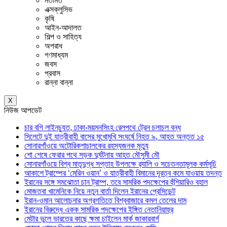
মতামত
এক্সক্লুসিভ
কৃষি
আইন-আদালত
শিল্প ও সাহিত্য
অপরাধ
গণমাধ্যম
জবস
প্রবাস
রান্না বান্না
X
নিউজ আপডেট
চার বগি লাইনচ্যুত, ঢাকা-ময়মনসিংহ রেলপথে ট্রেন চলাচল বন্ধ
সিলেটে দুই যাত্রীবাহী বাসের মুখোমুখি সংঘর্ষে নিহত ৯, আহত অন্তত ১৫
সোনারগাঁওয়ে অটোরিকশাচালকের রহস্যজনক মৃত্যু
শো শেষে ফেরার পথে সড়ক দুর্ঘটনায় আহত মৌসুমী মৌ
সোনারগাঁওয়ে বিশ্ব মাতৃদুগ্ধ সপ্তাহ উপলক্ষে র‍্যালি ও সচেতনতামূলক কর্মসূচি
আকাশে ট্রাম্পের ‘মেরিন ওয়ান’ ও যাত্রীবাহী বিমানের দূরত্ব কমে যাওয়ায় তদন্ত
ইরানের সঙ্গে সমঝোতা চান ট্রাম্প, তবে সামরিক পদক্ষেপের হুঁশিয়ারিও বহাল
মোজতবা খামেনিকে নিয়ে নতুন বার্তা দিলেন ইরানের প্রেসিডেন্ট
ইরান-ওমান আলোচনার অগ্রগতিতে বিশ্ববাজারে কমল তেলের দাম
ইরানের বিরুদ্ধে একক সামরিক পদক্ষেপের ইঙ্গিত নেতানিয়াহুর
মেটার ভুলে ভারতের কাছে ক্ষমা চাইলেন মার্ক জাকারবার্গ