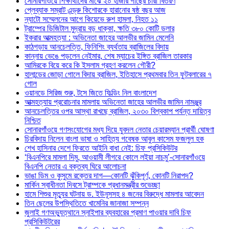
সোনারগাঁওয়ে শিক্ষার্থীদের মাঝে ২০ হাজার গাছের চারা বিতরণ
প্লেব্যাক সম্রাট এন্ড্রু কিশোরকে হারানোর ষষ্ঠ বছর আজ
ন্যাটো সম্মেলনের আগে কিয়েভে রুশ হামলা, নিহত ১১
ট্রাম্পের ডিজিটাল মুদ্রায় বড় ধাক্কা, ক্ষতি ৩৮০ কোটি ডলার
ইকরার আত্মহত্যা : অভিনেতা জাহের আলভীর জামিন মেলেনি
কাঠগড়ায় আনচেলত্তি, ফিনিশিং ব্যর্থতায় ব্রাজিলের বিদায়
কান্নায় ভেঙে পড়লেন নেইমার, শেষ ম্যাচের ইঙ্গিত ব্রাজিল তারকার
আমিরকে বিয়ে করে কি ইসলাম গ্রহণ করলেন গৌরী?
হালান্ডের জোড়া গোলে বিদায় ব্রাজিল, ইতিহাসে প্রথমবার তিন ফুটবলারের ৭
গোল
ওয়ানডে সিরিজ শুরু, টসে জিতে ফিল্ডিং নিল বাংলাদেশ
আত্মহত্যায় প্ররোচনার মামলায় অভিনেতা জাহের আলভীর জামিন নামঞ্জুর
আনচেলত্তির ওপর আস্থা রাখছে ব্রাজিল, ২০৩০ বিশ্বকাপ পর্যন্ত দায়িত্ব
নিশ্চিত
সোনারগাঁওয়ে গণসংযোগের মধ্য দিয়ে যুবদল নেতার চেয়ারম্যান প্রার্থী ঘোষণা
চিরবিদায় নিলেন বাংলা ভাষা ও সাহিত্য গবেষক আবুল কাসেম ফজলুল হক
শেখ হাসিনার দেশে ফিরতে আইনি বাধা নেই: চিফ প্রসিকিউটর
‘বিএনপিরে মামলা দিমু, আওয়ামী লীগরে কোলে লইয়া নাচমু’-সোনারগাঁওয়ে
বিএনপি নেতার এ বক্তব্য ঘিরে আলোচনা
ভাঙা ডিম ও কুসুমে রক্তের দাগ—কোনটি ঝুঁকিপূর্ণ, কোনটি নিরাপদ?
মার্কিন স্বাধীনতা দিবসে ট্রাম্পকে প্রধানমন্ত্রীর শুভেচ্ছা
হামে শিশুর মৃত্যুর ঘটনায় ড. ইউনূসসহ ৪ জনের বিরুদ্ধে মামলার আবেদন
তিন ছেলের উপস্থিতিতে খামেনির জানাজা সম্পন্ন
জুলাই গণঅভ্যুত্থানে স্নাইপার ব্যবহারের প্রমাণ পাওয়ার দাবি চিফ
প্রসিকিউটরের