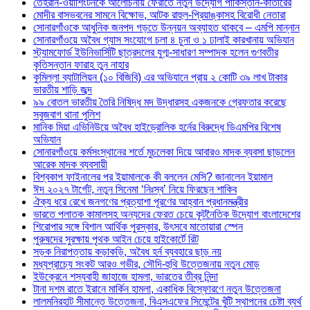
তেহরান-ওয়াশিংটনকে আলোচনায় ফেরাতে নতুন উদ্যোগ পাকিস্তান-কাতারের
মোদীর বাসভবনের সামনে বিক্ষোভ, আটক রাহুল-প্রিয়াঙ্কাসহ বিরোধী নেতারা
সোনারগাঁওকে আধুনিক জনপদ গড়তে উন্নয়ন অব্যাহত থাকবে – এমপি মান্নান
সোনারগাঁওয়ে অবৈধ গ্যাস সংযোগে চলা ৪ চুনা ও ১ ঢালাই কারখানায় অভিযান
স্ট্যামফোর্ড ইউনিভার্সিটি ছাত্রদলের যুগ্ম-সাধারণ সম্পাদক হলেন গুণবতীর
কৃতিসন্তান ফারাহ তুন নাহার
কুমিল্লা ব্যাটালিয়ন (১০ বিজিবি) এর অভিযানে প্রায় ২ কোটি ৩৯ লাখ টাকার
ভারতীয় শাড়ি জব্দ
৯৯ বোতল ভারতীয় তৈরি নিষিদ্ধ মদ উদ্ধারসহ একজনকে গ্রেফতার করেছে
সবুজবাগ থানা পুলিশ
মানিক মিয়া এভিনিউয়ে অবৈধ হাইড্রোলিক হর্নের বিরুদ্ধে ডিএমপির বিশেষ
অভিযান
সোনারগাঁওয়ে কর্মসংস্থানের শর্তে মুচলেকা দিয়ে আবারও মাদক ব্যবসা ছাড়লেন
আরেক মাদক ব্যবসায়ী
বিশ্বকাপ ফাইনালের পর ইয়ামালকে কী বললেন মেসি? জানালেন ইয়ামাল
ঈদ ২০২৭ টার্গেট, নতুন সিনেমা ‘নিঃস্ব’ নিয়ে ফিরছেন শাকিব
ঐক্য ধরে রেখে জনগণের প্রত্যাশা পূরণের আহ্বান প্রধানমন্ত্রীর
ভারতে পলাতক কামালসহ অন্যদের ফেরত চেয়ে কূটনৈতিক উদ্যোগ বাংলাদেশের
শিরোপার সঙ্গে বিশাল আর্থিক পুরস্কার, উৎসবে মাতোয়ারা স্পেন
পুরুষদের সুরক্ষায় পৃথক আইন চেয়ে হাইকোর্টে রিট
সড়ক নিরাপত্তায় কড়াকড়ি, অবৈধ হর্ন ব্যবহারে ছাড় নয়
মধ্যপ্রাচ্যে সংকট আরও গভীর, সৌদি-হুথি উত্তেজনায় নতুন মোড়
ইউক্রেনে শস্যবাহী জাহাজে হামলা, ভারতের তীব্র নিন্দা
টানা দশম রাতে ইরানে মার্কিন হামলা, একাধিক বিস্ফোরণে নতুন উত্তেজনা
লালমনিরহাট সীমান্তে উত্তেজনা, বিএসএফের সিমেন্টের খুঁটি স্থাপনের চেষ্টা ব্যর্থ