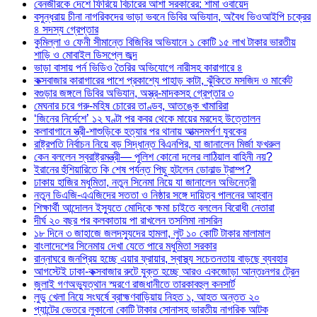
বেনজীরকে দেশে ফিরিয়ে বিচারের আশা সরকারের: শামা ওবায়েদ
বসুন্ধরায় চীনা নাগরিকদের ভাড়া ভবনে ডিবির অভিযান, অবৈধ ভিওআইপি চক্রের
৪ সদস্য গ্রেপ্তার
কুমিল্লা ও ফেনী সীমান্তে বিজিবির অভিযানে ১ কোটি ১৫ লাখ টাকার ভারতীয়
শাড়ি ও মোবাইল ডিসপ্লে জব্দ
ভাড়া বাসায় পর্ন ভিডিও তৈরির অভিযোগে নারীসহ কারাগারে ৪
কক্সবাজার কারাগারের পাশে প্রকাশ্যে পাহাড় কাটা, ঝুঁকিতে মসজিদ ও মার্কেট
বগুড়ার জঙ্গলে ডিবির অভিযান, অস্ত্র-মাদকসহ গ্রেপ্তার ৩
মেঘনার চরে গরু-মহিষ চোরের তাণ্ডব, আতঙ্কে খামারিরা
‘জিনের নির্দেশে’ ১২ ঘণ্টা পর কবর থেকে মায়ের মরদেহ উত্তোলন
কলাবাগানে স্ত্রী-শাশুড়িকে হত্যার পর থানায় আত্মসমর্পণ যুবকের
রাষ্ট্রপতি নির্বাচন নিয়ে বড় সিদ্ধান্ত বিএনপির, যা জানালেন মির্জা ফখরুল
কেন বললেন স্বরাষ্ট্রমন্ত্রী— পুলিশ কোনো দলের লাঠিয়াল বাহিনী নয়?
ইরানের হুঁশিয়ারিতে কি শেষ পর্যন্ত পিছু হটলেন ডোনাল্ড ট্রাম্প?
ঢাকায় হাজির মধুমিতা, নতুন সিনেমা নিয়ে যা জানালেন অভিনেত্রী
নতুন ডিএজি-এএজিদের সততা ও নিষ্ঠার সঙ্গে দায়িত্ব পালনের আহ্বান
শিক্ষার্থী আন্দোলন ইস্যুতে মোদিকে ক্ষমা চাইতে বললেন বিরোধী নেতারা
দীর্ঘ ২০ বছর পর কলকাতায় পা রাখলেন তসলিমা নাসরিন
১৮ দিনে ৩ জাহাজে জলদস্যুদের হামলা, লুট ১০ কোটি টাকার মালামাল
বাংলাদেশের সিনেমায় দেখা যেতে পারে মধুমিতা সরকার
রান্নাঘরে জনপ্রিয় হচ্ছে এয়ার ফ্রায়ার, স্বাস্থ্য সচেতনতায় বাড়ছে ব্যবহার
আগস্টেই ঢাকা-কক্সবাজার রুটে যুক্ত হচ্ছে আরও একজোড়া আন্তঃনগর ট্রেন
জুলাই গণঅভ্যুত্থান স্মরণে রাজধানীতে তারকাবহুল কনসার্ট
লুডু খেলা নিয়ে সংঘর্ষে ব্রাহ্মণবাড়িয়ায় নিহত ১, আহত অন্তত ২০
প্যান্টের ভেতরে লুকানো কোটি টাকার সোনাসহ ভারতীয় নাগরিক আটক