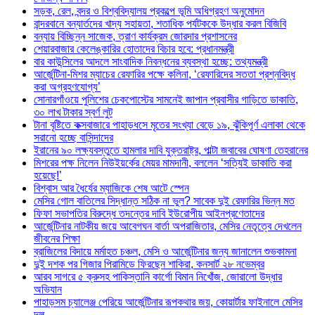
সড়ক, রেল, বন্দর ও বিশ্ববিদ্যালয় প্রকল্পে ভূমি অধিগ্রহণ অনুমোদন
বান্দরবানে বন্যার্তদের খাদ্য সহায়তা, শতাধিক পর্যটককে উদ্ধার করল বিজিবি
বন্যায় বিচ্ছিন্ন সাজেক, ত্রাণ কার্যক্রম জোরদার প্রশাসনের
শেয়ারবাজার কেলেঙ্কারির হোতাদের বিচার হবে: প্রধানমন্ত্রী
বার কাউন্সিলের আদলে সাংবাদিক নিবন্ধনের ব্যবস্থা হচ্ছে: তথ্যমন্ত্রী
আর্জেন্টিনা-মিশর ম্যাচের রেফারির পক্ষে কলিনা, ‘রেফারিদের সততা প্রশ্নবিদ্ধ
করা অগ্রহণযোগ্য’
সোনারগাঁওয়ে পুলিশের চেকপোস্টের সামনেই জাপান প্রবাসীর গাড়িতে ডাকাতি,
৩০ লাখ টাকার স্বর্ণ লুট
টানা বৃষ্টিতে কক্সবাজারে পাহাড়ধসে মৃতের সংখ্যা বেড়ে ১৯, ঝুঁকিপূর্ণ এলাকা থেকে
সরানো হচ্ছে বাসিন্দাদের
ইরানের ৯০ লক্ষ্যবস্তুতে হামলার দাবি যুক্তরাষ্ট্র, পাল্টা জবাবের ঘোষণা তেহরানের
মিশরের পক্ষ নিলেন নিউইয়র্কের মেয়র মামদানী, বললেন ‘সত্যিই ডাকাতি করা
হয়েছে!’
বিশ্বাস আর ধৈর্যের ম্যাজিকে শেষ আটে স্পেন
মেসির গোল বাতিলের সিদ্ধান্ত সঠিক না ভুল? সাবেক দুই রেফারির ভিন্ন মত
ফিফা সভাপতির বিরুদ্ধে তদন্তের দাবি ইউরোপীয় আইনপ্রণেতাদের
আর্জেন্টিনার নাটকীয় জয়ে আবেগঘন বার্তা অপরাজিতার, মেসির নেতৃত্বে দেখলেন
জীবনের শিক্ষা
ব্রাজিলের বিদায়ে মর্মাহত চঞ্চল, মেসি ও আর্জেন্টিনার জন্য জানালেন শুভকামনা
দুই দশক পর গিজার পিরামিডে ফিরছেন শাকিরা, কনসার্ট ২৮ নভেম্বর
আরব সাগরে ৫ ক্রুসহ পাকিস্তানি কার্গো বিমান নিখোঁজ, জোরালো উদ্ধার
অভিযান
পাহাড়সম চ্যালেঞ্জ পেরিয়ে আর্জেন্টিনার রূপকথার জয়, কোয়ার্টার ফাইনালে মেসির
দল