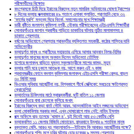
পরীক্ষার্থীদের বিক্ষোভ
কংগ্রেসকে চিঠি দিয়ে ইরানের বিরুদ্ধে নতুন সামরিক অভিযানের ঘোষণা ট্রাম্পের
৮ দিনের বন্যায় কক্সবাজারের ৪৯ শতাংশ এলাকা প্লাবিত, প্রাণহানি বেড়ে ৩২
‘ফার্মের মুরগি’ মন্তব্য ঘিরে বিতর্ক, সমালোচনার মুখে শিক্ষামন্ত্রী
ভারী বৃষ্টিতে জলমগ্ন কুমিল্লা নগরী, নৌকায় পরীক্ষাকেন্দ্রে এইচএসসি শিক্ষার্থীরা
সোনারগাঁওয়ে জাপান প্রবাসীর গাড়িতে ডাকাতির ঘটনায় লুন্ঠিত মালামালসহ ৪
ডাকাত গ্রেপ্তার
ধর্ষণের অভিযোগে গ্রেপ্তার শ্রাবন্তীর ব্যক্তিগত সহকারী, কঠোর শাস্তির দাবি
অভিনেত্রীর
বন্যাদুর্গত মানুষ ও প্রাণীদের সহায়তায় এগিয়ে আসার আহ্বান নিলয়-হিমির
বন্যাদুর্গত মানুষের জন্য অনুদান দিলেন অভিনেতা তৌসিফ
যশোরে জলাবদ্ধ বাড়িতে ঘুমন্ত স্কুলছাত্রীকে সাপের কামড়, মৃত্যু
বন্যার পানি ঘরে ঢুকলে আতঙ্ক নয়, আগে করুন এই ৭ কাজ
প্রধানমন্ত্রীর ফোনে বদলাল কুমিল্লার জলাবদ্ধ এইচএসসি পরীক্ষা কেন্দ্র, বাড়ল
৩০ মিনিট সময়
ভিএআর সুবিধায় আর্জেন্টিনা নয়, বিশ্বকাপে শীর্ষে মেক্সিকো; সবচেয়ে ক্ষতিগ্রস্ত
ক্রোয়েশিয়া
বন্যার্তদের চিকিৎসায় মাঠে স্বাস্থ্যকর্মীরা, ছুটি বাতিল ১১ জেলায়
সোনারগাঁওয়ে বাবা ছেলেকে কুপিয়ে জখম
ইরানের বিরুদ্ধে কড়া বার্তা সৌদি আরব, আন্তর্জাতিক আইন লঙ্ঘনের অভিযোগ
বন্যা মোকাবিলায় সরকার ব্যর্থ, এখন দোষারোপে লাভ নেই: নাহিদ ইসলাম
বক্স অফিসে ঝড় তুলেছে ‘ধামাল ৪’, দুই দিনেই আয় ৫৩ কোটির বেশি
বন্যাকবলিত ১১ জেলায় বিজিবি মোতায়েন, বান্দরবানে উদ্ধার ৬ শতাধিক মানুষ
রক্তাক্ত মেসি, আরও দৃঢ় প্রত্যাবর্তন—ইতিহাস কি আবারও আর্জেন্টিনার পক্ষে?
সোনারগাঁওয়ে শপিং মলে চুরির ঘটনায় চোর চক্রের ৯ সদস্য গ্রেপ্তার