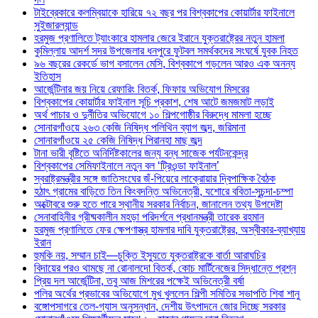
টাইব্রেকারে কলম্বিয়াকে হারিয়ে ৭২ বছর পর বিশ্বকাপের কোয়ার্টার ফাইনালে
সুইজারল্যান্ড
হরমুজ প্রণালিতে ট্যাংকারে হামলার জেরে ইরানে যুক্তরাষ্ট্রের নতুন হামলা
কুমিল্লায় আদর্শ সদর উপজেলার ধনপুরে ফুটবল সমর্থকদের সংঘর্ষে যুবক নিহত
৯৬ বছরের রেকর্ডে ভাগ বসালেন মেসি, বিশ্বকাপে গড়লেন আরও এক অনন্য
ইতিহাস
আর্জেন্টিনার জয় নিয়ে রেফারিং বিতর্ক, ফিফায় অভিযোগ মিসরের
বিশ্বকাপের কোয়ার্টার ফাইনাল সূচি প্রকাশ, শেষ আটে জমজমাট লড়াই
অর্থ পাচার ও দুর্নীতির অভিযোগে ১০ শিল্পগোষ্ঠীর বিরুদ্ধে মামলা হচ্ছে
সোনারগাঁওয়ে ২৬৩ কেজি নিষিদ্ধ পলিথিন ব্যাগ জব্দ, জরিমানা
সোনারগাঁওয়ে ২৫ কেজি নিষিদ্ধ পিরানহা মাছ জব্দ
টানা ভারী বৃষ্টিতে অনির্দিষ্টকালের জন্য বন্ধ সাজেক পর্যটনকেন্দ্র
বিশ্বকাপের সেমিফাইনালে নতুন বল ‘ট্রিওন্ডা ফাইনাল’
স্বরাষ্ট্রমন্ত্রীর সঙ্গে জাতিসংঘের জঁ-পিয়েরে লাক্রোয়ার দ্বিপাক্ষিক বৈঠক
হঠাৎ গ্রামের বাড়িতে তিন কিংবদন্তি অভিনেত্রী, যশোরে ববিতা-সুচন্দা-চম্পা
অক্টোবরে শুরু হতে পারে স্থানীয় সরকার নির্বাচন, জানালেন তথ্য উপদেষ্টা
সেনাবাহিনীর গ্রীষ্মকালীন মহড়া পরিদর্শনে প্রধানমন্ত্রী তারেক রহমান
হরমুজ প্রণালিতে ফের ক্ষেপণাস্ত্র হামলার দাবি যুক্তরাষ্ট্রের, অস্বীকার-ব্যাখ্যায়
ইরান
হুমকি নয়, সম্মান চাই—চুক্তি ইস্যুতে যুক্তরাষ্ট্রকে বার্তা আরাঘচির
বিদায়ের পরও থামছে না রোনালদো বিতর্ক, কোচ মার্টিনেজের সিদ্ধান্তে প্রশ্ন
প্রিয় দল আর্জেন্টিনা, তবু আজ মিশরের পক্ষেই অভিনেত্রী বর্ষা
পলির অর্থের প্রভাবের অভিযোগে মুখ খুললেন শিল্পী সমিতির সভাপতি শিবা শানু
বঙ্গোপসাগরে তেল-গ্যাস অনুসন্ধান, দেশীয় উৎপাদনে জোর দিচ্ছে সরকার