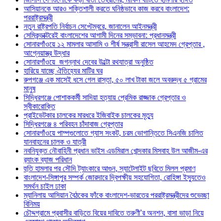
আসিয়ানকে আরও শক্তিশালী করতে ঘনিষ্ঠভাবে কাজ করবে বাংলাদেশ:
পররাষ্ট্রমন্ত্রী
নতুন রাষ্ট্রপতি নির্বাচন সেপ্টেম্বরে, জানালেন আইনমন্ত্রী
সেমিকন্ডাক্টরেই বাংলাদেশের আগামী দিনের সম্ভাবনা: প্রধানমন্ত্রী
সোনারগাঁওয়ে ১২ মামলার আসামি ও শীর্ষ সন্ত্রাসী রাসেল আহমেদ গ্রেপ্তার ,
আগ্নেয়াস্ত্র উদ্ধার
সোনারগাঁওয়ে জগন্নাথ দেবের উল্টো রথযাত্রা অনুষ্ঠিত
হারিয়ে যাচ্ছে ঐতিহ্যের মাটির ঘর
রুপগঞ্জে এক মাসেই ধসে গেল রাস্তা, ৫০ লাখ টাকা জলে অবরুদ্ধ ৫ গ্রামের
মানুষ
সিদ্ধিরগঞ্জে পোশাককর্মী সাদিয়া হত্যায় প্রেমিক রাজ্জাক গ্রেপ্তার ও
স্বীকারোক্তি
প্রাইভেটকার চালকের মারধরে ইজিবাইক চালকের মৃত্যু
সিদ্ধিরগঞ্জে ৪ পরিবহন চাঁদাবাজ গ্রেপ্তার
সোনারগাঁওয়ে পাম্পগুলোতে গ্যাস সংকট, চরম ভোগান্তিতে সিএনজি চালিত
যানবাহনের চালক ও যাত্রী
নবনিযুক্ত নৌবাহিনী প্রধান ভাইস এডমিরাল খোন্দকার মিসবাহ উল আজীম-এর
র‍্যাংক ব্যাজ পরিধান
হুতি হামলার পর সৌদি ট্যাংকারে আগুন, স্যাটেলাইট ছবিতে মিলল প্রমাণ
বাংলাদেশ-সিঙ্গাপুর সম্পর্ক জোরদারে দ্বিপক্ষীয় সহযোগিতা, রোহিঙ্গা ইস্যুতেও
সমর্থন চাইল ঢাকা
ম্যানিলায় আসিয়ান বৈঠকের ফাঁকে বাংলাদেশ-ভারতের পররাষ্ট্রমন্ত্রীদের শুভেচ্ছা
বিনিময়
চৌদ্দগ্রামে প্রবাসীর বাড়িতে বিয়ের দাবিতে তরুণী’র অনশন, বাসা ভাড়া নিয়ে