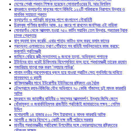
দেশের শ্রেষ্ঠ প্রধান শিক্ষক হয়েছেন সোনারগাঁওয়ের বি. আর বিলকিস
বান্দরবানে বন্যাদুর্গত মানুষের পাশে বিজিবি: ১২২টি পরিবারকে নিরাপদে উদ্ধার ও
মানবিক সহায়তা প্রদান
বন্যাদুর্গত ও পানিবন্দি মানুষের পাশে বাংলাদেশ নৌবাহিনী
চিরসবুজ পূর্ণিমার জন্মদিন আজ, ৪৫ বছরে পা রাখলেন জনপ্রিয় এই নায়িকা
সোনারগাঁও থেকে আত্মসাৎ হওয়া ৭৫০ কার্টন সয়াবিন তেল উদ্ধার, প্রতারক ট্রাক
চালক গ্রেপ্তার
বালু ব্যবসা বন্ধ করেছি, এবার পাহাড় কাটাও বন্ধ করব: হুমাম কাদের
প্রত্যন্ত এলাকাতেও ত্রাণ পৌঁছাতে সব বাহিনী সমন্বিতভাবে কাজ করছে:
জ্বালানি প্রতিমন্ত্রী
জামিনে বেরিয়ে স্ত্রী-সন্তানসহ ৬ জনকে হত্যা, অভিযুক্ত পলাতক
ইন্টার্নদের হাত ধরেই চিকিৎসায় বিদেশমুখিতা বন্ধ হবে: প্রধানমন্ত্রী তারেক রহমান
গজারিয়ায় যাত্রা শুরু করল ‘ন্যাচার লাউঞ্জ’
পানাম নগরীর প্রবেশদ্বারে ধ্বংস হয়ে যাওয়া প্রাচীন সেতু পুননির্মাণের দাবিতে
মানববন্ধন ও র‌্যালী
বাণিজ্যমন্ত্রীর সাথে ইউরোপীয় ইউনিয়নের রাষ্ট্রদূত এর বৈঠক
চৌদ্দগ্রামে র‌্যাব-বিজিবির যৌথ অভিযানে ৭০ কেজি গাঁজাসহ দুই মাদক কারবারি
আটক
সুন্দরবনে বড় জাহাঙ্গীর বাহিনীর ৩ সদস্যের আত্মসমর্পণ, উদ্ধার জিম্মি জেলে
ধোঁকামুক্ত ও জবাবদিহিমূলক রাজনীতি প্রতিষ্ঠাই জামায়াতের লক্ষ্য : সেলিম
উদ্দিন
যশোরগামী ১৪ হাজার ৫০০ পিস ইয়াবাসহ ৪ মাদক কারবারি আটক
আগামী ৫ বছরে বিদেশে ১ কোটি দক্ষ কর্মী পাঠাবে সরকার
মাননীয় প্রধানমন্ত্রীর প্রতিরক্ষা উপদেষ্টার সঙ্গে নেদারল্যান্ডসের রাষ্ট্রদূতের
সৌজন্য সাক্ষাৎ