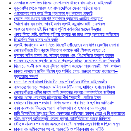
সন্তানকে সম্পত্তি দিলেও ভোগ-দখল থাকবে বাবা-মায়ের: আইনমন্ত্রী
যুক্তরাষ্ট্র থেকে আরও ২৩ বাংলাদেশিকে ফেরত পাঠানো হলো
এমবোলোর লাল কার্ড নিয়ে প্রথমবার মুখ খুললেন রেফারি
মেয়াদ শেষ হওয়ার আগেই ন্যাশনাল ব্যাংকের এমডির পদত্যাগ
‘আগে যারা ঘুষ খেত, তারাই এখন জুলাই আন্দোলনকারী’ : ফখরুল
অবসরে যাওয়ার দুই দিন আগে পুলিশ কর্মকর্তার মরদেহ উদ্ধার
খাবার দিতে দেরি, ভাবিকে কুপিয়ে হত্যার পর মাথা গাছে ঝুলানোর অভিযোগ
ডিএমপির তিন থানার ওসি বদলি
জুলাই পদযাত্রায় অংশ নিতে সিলেটে পৌঁছেছেন এনসিপির কেন্দ্রীয় নেতারা
সোনারগাঁওয়ে তিন গ্রামে শিয়ালের কামড়ে নারী,শিশুসহ আহত ১৫
দুদকের সচিব হলেন মো. সাইদুর রহমান খান, পিএসসিতে ফজলুর রহমান
তারেক রহমানকে স্বাগত জানাতে প্রস্তুত ভারত, জানালেন দীনেশ ত্রিবেদী
দিনে ১৮ ঘণ্টা কাজ করে দৃষ্টান্ত স্থাপন করেছেন প্রধানমন্ত্রী: মির্জা ফখরুল
ঢাকায় আসছেন মার্কিন বিশেষ দূত সার্জিও গোর, গুরুত্ব পাচ্ছে বাংলাদেশ–
যুক্তরাষ্ট্র সম্পর্ক
দেশে ৪৫ লাখ মামলা বিচারাধীন, বড় পরিবর্তনের ইঙ্গিত আইনমন্ত্রীর
বাংলাদেশের নতুন ওয়ানডে অধিনায়ক লিটন দাস, দায়িত্ব হারালেন মিরাজ
সোনারগাঁওয়ে খাসির মাংসে পানি মেশানোর অপরাধে ব্যবসায়ীকে জরিমানা
যশোর থেকে গ্রেপ্তার চট্টগ্রামের শীর্ষ ‘সন্ত্রাসী’ ডেভিড ইমন
সোহমের বিরুদ্ধে প্রতারণা, বিশ্বাসভঙ্গ ও প্রাণনাশের হুমকির অভিযোগ
বন্ধ কারখানায় ফিরেছে প্রাণ, কর্মসংস্থান ৩ হাজার ৫০০ মানুষের
ঢাবি শিক্ষার্থীকে উদ্ধারে গিয়ে হেনস্তার অভিযোগ ডাকসু নেতা এ বি জুবায়েরের
হঠাৎ অসুস্থ অভিনেত্রী মেঘলা মুক্তা, আইসিইউতে চলছে চিকিৎসা
যৌতুক মামলার পর এবার আত্মহত্যার চেষ্টা মামলায় নতুন বিপাকে প্রিন্স মামুন
ঢাকায় বড় ভূমিকম্পের শঙ্কা, প্রস্তুতি ও পরিকল্পনায় বড় ঘাটতি