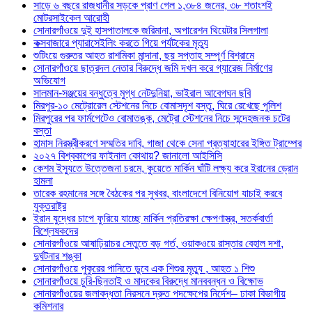
সাড়ে ৬ বছরে রাজধানীর সড়কে প্রাণ গেল ১,৩৮৪ জনের, ৩৮ শতাংশই
মোটরসাইকেল আরোহী
সোনারগাঁওয়ে দুই হাসপাতালকে জরিমানা, অপারেশন থিয়েটার সিলগালা
কক্সবাজারে প্যারাসেইলিং করতে গিয়ে পর্যটকের মৃত্যু
শুটিংয়ে গুরুতর আহত রাশমিকা মান্দানা, ছয় সপ্তাহ সম্পূর্ণ বিশ্রামে
সোনারগাঁওয়ে ছাত্রদল নেতার বিরুদ্ধে জমি দখল করে গ্যারেজ নির্মাণের
অভিযোগ
সালমান-সঞ্জয়ের বন্ধুত্বে মুগ্ধ নেটদুনিয়া, ভাইরাল আবেগঘন ছবি
মিরপুর-১০ মেট্রোরেল স্টেশনের নিচে বোমাসদৃশ বস্তু, ঘিরে রেখেছে পুলিশ
মিরপুরের পর ফার্মগেটেও বোমাতঙ্ক, মেট্রো স্টেশনের নিচে সন্দেহজনক চটের
বস্তা
হামাস নিরস্ত্রীকরণে সম্মতির দাবি, গাজা থেকে সেনা প্রত্যাহারের ইঙ্গিত ট্রাম্পের
২০২৭ বিশ্বকাপের ফাইনাল কোথায়? জানালো আইসিসি
কেশম ইস্যুতে উত্তেজনা চরমে, কুয়েতে মার্কিন ঘাঁটি লক্ষ্য করে ইরানের ড্রোন
হামলা
তারেক রহমানের সঙ্গে বৈঠকের পর সুখবর, বাংলাদেশে বিনিয়োগ যাচাই করবে
যুক্তরাষ্ট্র
ইরান যুদ্ধের চাপে ফুরিয়ে যাচ্ছে মার্কিন প্রতিরক্ষা ক্ষেপণাস্ত্র, সতর্কবার্তা
বিশ্লেষকদের
সোনারগাঁওয়ে আষাঢ়িয়াচর সেতুতে বড় গর্ত, ওয়াকওয়ে রাস্তার বেহাল দশা,
দুর্ঘটনার শঙ্কা
সোনারগাঁওয়ে পুকুরের পানিতে ডুবে এক শিশুর মৃত্যু , আহত ১ শিশু
সোনারগাঁওয়ে চুরি-ছিনতাই ও মাদকের বিরুদ্ধে মানববন্ধন ও বিক্ষোভ
সোনারগাঁওয়ের জলাবদ্ধতা নিরসনে দ্রুত পদক্ষেপের নির্দেশ– ঢাকা বিভাগীয়
কমিশনার