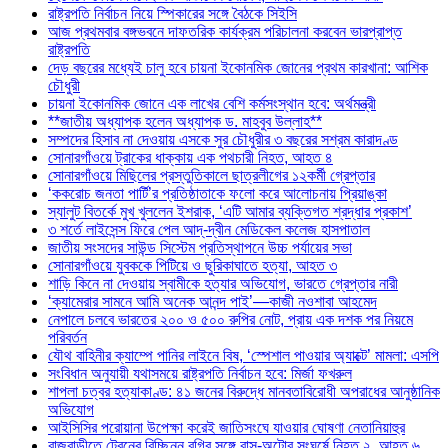
রাষ্ট্রপতি নির্বাচন নিয়ে স্পিকারের সঙ্গে বৈঠকে সিইসি
আজ প্রথমবার বঙ্গভবনে দাফতরিক কার্যক্রম পরিচালনা করবেন ভারপ্রাপ্ত
রাষ্ট্রপতি
দেড় বছরের মধ্যেই চালু হবে চায়না ইকোনমিক জোনের প্রথম কারখানা: আশিক
চৌধুরী
চায়না ইকোনমিক জোনে এক লাখের বেশি কর্মসংস্থান হবে: অর্থমন্ত্রী
**জাতীয় অধ্যাপক হলেন অধ্যাপক ড. মাহবুব উল্লাহ**
সম্পদের হিসাব না দেওয়ায় এসকে সুর চৌধুরীর ৩ বছরের সশ্রম কারাদণ্ড
সোনারগাঁওয়ে ট্রাকের ধাক্কায় এক পথচারী নিহত, আহত ৪
সোনারগাঁওয়ে মিছিলের প্রস্তুতিকালে ছাত্রলীগের ১২কর্মী গ্রেপ্তার
‘ককরোচ জনতা পার্টি’র প্রতিষ্ঠাতাকে ফলো করে আলোচনায় প্রিয়াঙ্কা
স্যালুট বিতর্কে মুখ খুললেন ইশরাক, ‘এটি আমার ব্যক্তিগত শ্রদ্ধার প্রকাশ’
৩ শর্তে লাইসেন্স ফিরে পেল আদ্-দ্বীন মেডিকেল কলেজ হাসপাতাল
জাতীয় সংসদের সাউন্ড সিস্টেম প্রতিস্থাপনে উচ্চ পর্যায়ের সভা
সোনারগাঁওয়ে যুবককে পিটিয়ে ও ছুরিকাঘাতে হত্যা, আহত ৩
শাড়ি কিনে না দেওয়ায় স্বামীকে হত্যার অভিযোগ, ভারতে গ্রেপ্তার নারী
‘ক্যামেরার সামনে আমি অনেক আনন্দ পাই’—কাজী নওশাবা আহমেদ
নেপালে চলবে ভারতের ২০০ ও ৫০০ রুপির নোট, প্রায় এক দশক পর নিয়মে
পরিবর্তন
যৌথ বাহিনীর ক্যাম্পে পানির লাইনে বিষ, ‘স্পেশাল পাওয়ার অ্যাক্টে’ মামলা: এসপি
সংবিধান অনুযায়ী যথাসময়ে রাষ্ট্রপতি নির্বাচন হবে: মির্জা ফখরুল
শাপলা চত্বর হত্যাকাণ্ড: ৪১ জনের বিরুদ্ধে মানবতাবিরোধী অপরাধের আনুষ্ঠানিক
অভিযোগ
আইসিসির পরোয়ানা উপেক্ষা করেই জাতিসংঘে যাওয়ার ঘোষণা নেতানিয়াহুর
রাজবাড়ীতে ট্রেনের বিচ্ছিন্ন বগির সঙ্গে বাস-অটোর সংঘর্ষে নিহত ২, আহত ৬