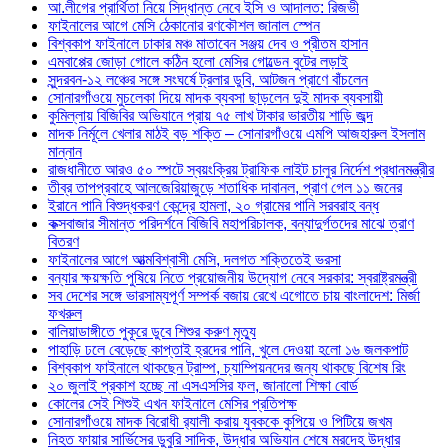
আ.লীগের প্রার্থিতা নিয়ে সিদ্ধান্ত নেবে ইসি ও আদালত: রিজভী
ফাইনালের আগে মেসি ঠেকানোর রণকৌশল জানাল স্পেন
বিশ্বকাপ ফাইনালে ঢাকার মঞ্চ মাতাবেন সঞ্জয় দেব ও প্রীতম হাসান
এমবাপ্পের জোড়া গোলে কঠিন হলো মেসির গোল্ডেন বুটের লড়াই
সুন্দরবন-১২ লঞ্চের সঙ্গে সংঘর্ষে ট্রলার ডুবি, আটজন প্রাণে বাঁচলেন
সোনারগাঁওয়ে মুচলেকা দিয়ে মাদক ব্যবসা ছাড়লেন দুই মাদক ব্যবসায়ী
কুমিল্লায় বিজিবির অভিযানে প্রায় ৭৫ লাখ টাকার ভারতীয় শাড়ি জব্দ
মাদক নির্মূলে খেলার মাঠই বড় শক্তি – সোনারগাঁওয়ে এমপি আজহারুল ইসলাম
মান্নান
রাজধানীতে আরও ৫০ স্পটে স্বয়ংক্রিয় ট্রাফিক লাইট চালুর নির্দেশ প্রধানমন্ত্রীর
তীব্র তাপপ্রবাহে আলজেরিয়াজুড়ে শতাধিক দাবানল, প্রাণ গেল ১১ জনের
ইরানে পানি বিশুদ্ধকরণ কেন্দ্রে হামলা, ২০ গ্রামের পানি সরবরাহ বন্ধ
কক্সবাজার সীমান্ত পরিদর্শনে বিজিবি মহাপরিচালক, বন্যাদুর্গতদের মাঝে ত্রাণ
বিতরণ
ফাইনালের আগে আত্মবিশ্বাসী মেসি, দলগত শক্তিতেই ভরসা
বন্যার ক্ষয়ক্ষতি পুষিয়ে নিতে প্রয়োজনীয় উদ্যোগ নেবে সরকার: স্বরাষ্ট্রমন্ত্রী
সব দেশের সঙ্গে ভারসাম্যপূর্ণ সম্পর্ক বজায় রেখে এগোতে চায় বাংলাদেশ: মির্জা
ফখরুল
বালিয়াডাঙ্গীতে পুকূরে ডুবে শিশুর করুণ মৃত্যু
পাহাড়ি ঢলে বেড়েছে কাপ্তাই হ্রদের পানি, খুলে দেওয়া হলো ১৬ জলকপাট
বিশ্বকাপ ফাইনালে থাকছেন ট্রাম্প, চ্যাম্পিয়নদের জন্য থাকছে বিশেষ রিং
২০ জুলাই প্রকাশ হচ্ছে না এসএসসির ফল, জানালো শিক্ষা বোর্ড
কোলের সেই শিশুই এখন ফাইনালে মেসির প্রতিপক্ষ
সোনারগাঁওয়ে মাদক বিরোধী র‌্যালী করায় যুবককে কুপিয়ে ও পিটিয়ে জখম
নিহত ফায়ার সার্ভিসের ডুবুরি সাদিক, উদ্ধার অভিযান শেষে মরদেহ উদ্ধার