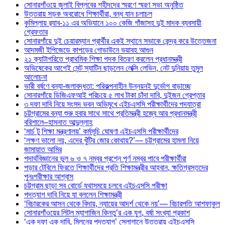
সোনারগাঁওয়ে জুলাই বিপ্লবের শহীদদের স্মরণে স্মরণ সভা অনুষ্ঠিত
উত্তরায় সড়ক অবরোধে শিক্ষার্থীরা, বন্ধ যান চলাচল
কুমিল্লায় র‍্যাব-১১ এর অভিযানে ১০০ কেজি গাঁজাসহ দুই মাদক ব্যবসায়ী
গ্রেফতার
সোনারগাঁয়ে দুই চেয়ারম্যান প্রার্থীর একই স্থানে সভাকে কেন্দ্র করে উত্তেজনা
আদমজী ইপিজেডে কাপড়ের গোডাউনে ভয়াবহ আগুন
২১ ক্যাটাগরিতে প্রাথমিক শিক্ষা পদক বিতরণ করলেন প্রধানমন্ত্রী
অভিষেকের আগেই সেন্ট স্যাটিন ছাড়লেন লেক্সি লেভিন, নেট দুনিয়ায় তুমুল
আলোচনা
ভারী বর্ষণে বন্যা-জলাবদ্ধতা: পরিকল্পনাহীন উন্নয়নই দুর্ভোগ বাড়াচ্ছে
সোনারগাঁয়ে ডিজিএফআই পরিচয়ে ৫ লাখ টাকা চাঁদা দাবি, দুইজন গ্রেপ্তার
৩ দফা দাবি নিয়ে সংসদ ভবন অভিমুখে এইচএসসি পরীক্ষার্থীদের পদযাত্রা
চট্টগ্রামের বন্যা শুরু হবার সাথে সাথে প্রতিমন্ত্রী হজ্বে আর প্রধানমন্ত্রী
বরিশালে–হাসনাত আব্দুল্লাহ
‘মার্চ টু শিক্ষা মন্ত্রণালয়’ কর্মসূচি ঘোষণা এইচএসসি পরীক্ষার্থীদের
‘লক্ষণ ভালো নয়, এদের খুঁটির জোর কোথায়?’— চট্টগ্রামের হামলা নিয়ে
জামায়াত আমির
পদার্থবিজ্ঞানের ভুল ৬ ও ৭ নম্বর প্রশ্নে পূর্ণ নম্বর পাবে পরীক্ষার্থীরা
পড়ার টেবিলে ফিরতে শিক্ষার্থীদের প্রতি শিক্ষামন্ত্রীর আহ্বান, ক্ষতিগ্রস্তদের
পুনঃপরীক্ষার আশ্বাস
চট্টগ্রাম ছাড়া সব বোর্ডে যথাসময়ে চলবে এইচএসসি পরীক্ষা
পদত্যাগ দাবি নিয়ে যা বললেন শিক্ষামন্ত্রী
‘বিচারকের আসন থেকে বিদায়, ন্যায়ের আদর্শ থেকে নয়’— বিচারপতি আশফাকুল
সোনারগাঁওয়ের লিটল ম্যাগাজিন কিনতু’র এক যুগ, বর্ষা সংখ্যা প্রকাশ
‘এক দফা এক দাবি, মিলনের পদত্যাগ’ স্লোগানে উত্তরায় এইচএসসি