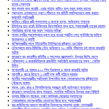
চালক গ্রেপ্তার
বালু ব্যবসা বন্ধ করেছি, এবার পাহাড় কাটাও বন্ধ করব: হুমাম কাদের
প্রত্যন্ত এলাকাতেও ত্রাণ পৌঁছাতে সব বাহিনী সমন্বিতভাবে কাজ করছে:
জ্বালানি প্রতিমন্ত্রী
জামিনে বেরিয়ে স্ত্রী-সন্তানসহ ৬ জনকে হত্যা, অভিযুক্ত পলাতক
ইন্টার্নদের হাত ধরেই চিকিৎসায় বিদেশমুখিতা বন্ধ হবে: প্রধানমন্ত্রী তারেক রহমান
গজারিয়ায় যাত্রা শুরু করল ‘ন্যাচার লাউঞ্জ’
পানাম নগরীর প্রবেশদ্বারে ধ্বংস হয়ে যাওয়া প্রাচীন সেতু পুননির্মাণের দাবিতে
মানববন্ধন ও র‌্যালী
বাণিজ্যমন্ত্রীর সাথে ইউরোপীয় ইউনিয়নের রাষ্ট্রদূত এর বৈঠক
চৌদ্দগ্রামে র‌্যাব-বিজিবির যৌথ অভিযানে ৭০ কেজি গাঁজাসহ দুই মাদক কারবারি
আটক
সুন্দরবনে বড় জাহাঙ্গীর বাহিনীর ৩ সদস্যের আত্মসমর্পণ, উদ্ধার জিম্মি জেলে
ধোঁকামুক্ত ও জবাবদিহিমূলক রাজনীতি প্রতিষ্ঠাই জামায়াতের লক্ষ্য : সেলিম
উদ্দিন
যশোরগামী ১৪ হাজার ৫০০ পিস ইয়াবাসহ ৪ মাদক কারবারি আটক
আগামী ৫ বছরে বিদেশে ১ কোটি দক্ষ কর্মী পাঠাবে সরকার
মাননীয় প্রধানমন্ত্রীর প্রতিরক্ষা উপদেষ্টার সঙ্গে নেদারল্যান্ডসের রাষ্ট্রদূতের
সৌজন্য সাক্ষাৎ
সড়ক, রেল, বন্দর ও বিশ্ববিদ্যালয় প্রকল্পে ভূমি অধিগ্রহণ অনুমোদন
বান্দরবানে বন্যার্তদের খাদ্য সহায়তা, শতাধিক পর্যটককে উদ্ধার করল বিজিবি
বন্যায় বিচ্ছিন্ন সাজেক, ত্রাণ কার্যক্রম জোরদার প্রশাসনের
শেয়ারবাজার কেলেঙ্কারির হোতাদের বিচার হবে: প্রধানমন্ত্রী
বার কাউন্সিলের আদলে সাংবাদিক নিবন্ধনের ব্যবস্থা হচ্ছে: তথ্যমন্ত্রী