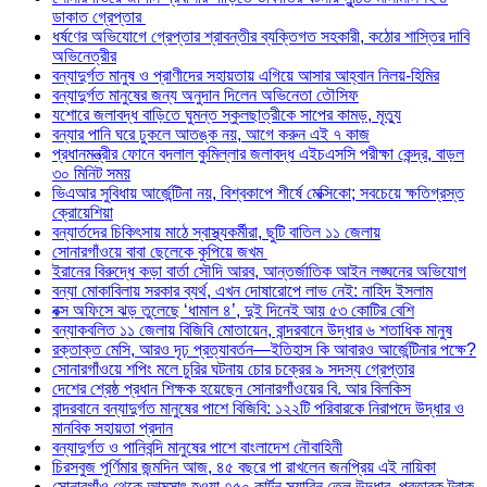
ডাকাত গ্রেপ্তার
ধর্ষণের অভিযোগে গ্রেপ্তার শ্রাবন্তীর ব্যক্তিগত সহকারী, কঠোর শাস্তির দাবি
অভিনেত্রীর
বন্যাদুর্গত মানুষ ও প্রাণীদের সহায়তায় এগিয়ে আসার আহ্বান নিলয়-হিমির
বন্যাদুর্গত মানুষের জন্য অনুদান দিলেন অভিনেতা তৌসিফ
যশোরে জলাবদ্ধ বাড়িতে ঘুমন্ত স্কুলছাত্রীকে সাপের কামড়, মৃত্যু
বন্যার পানি ঘরে ঢুকলে আতঙ্ক নয়, আগে করুন এই ৭ কাজ
প্রধানমন্ত্রীর ফোনে বদলাল কুমিল্লার জলাবদ্ধ এইচএসসি পরীক্ষা কেন্দ্র, বাড়ল
৩০ মিনিট সময়
ভিএআর সুবিধায় আর্জেন্টিনা নয়, বিশ্বকাপে শীর্ষে মেক্সিকো; সবচেয়ে ক্ষতিগ্রস্ত
ক্রোয়েশিয়া
বন্যার্তদের চিকিৎসায় মাঠে স্বাস্থ্যকর্মীরা, ছুটি বাতিল ১১ জেলায়
সোনারগাঁওয়ে বাবা ছেলেকে কুপিয়ে জখম
ইরানের বিরুদ্ধে কড়া বার্তা সৌদি আরব, আন্তর্জাতিক আইন লঙ্ঘনের অভিযোগ
বন্যা মোকাবিলায় সরকার ব্যর্থ, এখন দোষারোপে লাভ নেই: নাহিদ ইসলাম
বক্স অফিসে ঝড় তুলেছে ‘ধামাল ৪’, দুই দিনেই আয় ৫৩ কোটির বেশি
বন্যাকবলিত ১১ জেলায় বিজিবি মোতায়েন, বান্দরবানে উদ্ধার ৬ শতাধিক মানুষ
রক্তাক্ত মেসি, আরও দৃঢ় প্রত্যাবর্তন—ইতিহাস কি আবারও আর্জেন্টিনার পক্ষে?
সোনারগাঁওয়ে শপিং মলে চুরির ঘটনায় চোর চক্রের ৯ সদস্য গ্রেপ্তার
দেশের শ্রেষ্ঠ প্রধান শিক্ষক হয়েছেন সোনারগাঁওয়ের বি. আর বিলকিস
বান্দরবানে বন্যাদুর্গত মানুষের পাশে বিজিবি: ১২২টি পরিবারকে নিরাপদে উদ্ধার ও
মানবিক সহায়তা প্রদান
বন্যাদুর্গত ও পানিবন্দি মানুষের পাশে বাংলাদেশ নৌবাহিনী
চিরসবুজ পূর্ণিমার জন্মদিন আজ, ৪৫ বছরে পা রাখলেন জনপ্রিয় এই নায়িকা
সোনারগাঁও থেকে আত্মসাৎ হওয়া ৭৫০ কার্টন সয়াবিন তেল উদ্ধার, প্রতারক ট্রাক