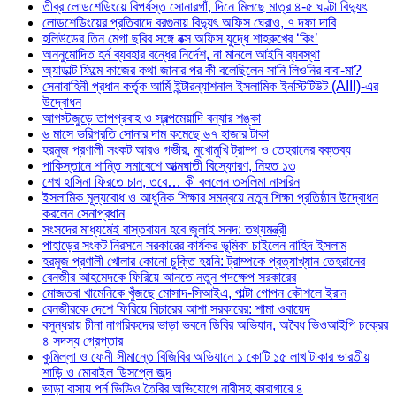
তীব্র লোডশেডিংয়ে বিপর্যস্ত সোনারগাঁ, দিনে মিলছে মাত্র ৪-৫ ঘণ্টা বিদ্যুৎ
লোডশেডিংয়ের প্রতিবাদে বরগুনায় বিদ্যুৎ অফিস ঘেরাও, ৭ দফা দাবি
হলিউডের তিন মেগা ছবির সঙ্গে বক্স অফিস যুদ্ধে শাহরুখের ‘কিং’
অননুমোদিত হর্ন ব্যবহার বন্ধের নির্দেশ, না মানলে আইনি ব্যবস্থা
অ্যাডাল্ট ফিল্মে কাজের কথা জানার পর কী বলেছিলেন সানি লিওনির বাবা-মা?
সেনাবাহিনী প্রধান কর্তৃক আর্মি ইন্টারন্যাশনাল ইসলামিক ইনস্টিটিউট (AIII)-এর
উদ্বোধন
আগস্টজুড়ে তাপপ্রবাহ ও স্বল্পমেয়াদি বন্যার শঙ্কা
৬ মাসে ভরিপ্রতি সোনার দাম কমেছে ৬৭ হাজার টাকা
হরমুজ প্রণালী সংকট আরও গভীর, মুখোমুখি ট্রাম্প ও তেহরানের বক্তব্য
পাকিস্তানে শান্তি সমাবেশে আত্মঘাতী বিস্ফোরণ, নিহত ১৩
শেখ হাসিনা ফিরতে চান, তবে… কী বললেন তসলিমা নাসরিন
ইসলামিক মূল্যবোধ ও আধুনিক শিক্ষার সমন্বয়ে নতুন শিক্ষা প্রতিষ্ঠান উদ্বোধন
করলেন সেনাপ্রধান
সংসদের মাধ্যমেই বাস্তবায়ন হবে জুলাই সনদ: তথ্যমন্ত্রী
পাহাড়ের সংকট নিরসনে সরকারের কার্যকর ভূমিকা চাইলেন নাহিদ ইসলাম
হরমুজ প্রণালী খোলার কোনো চুক্তি হয়নি: ট্রাম্পকে প্রত্যাখ্যান তেহরানের
বেনজীর আহমেদকে ফিরিয়ে আনতে নতুন পদক্ষেপ সরকারের
মোজতবা খামেনিকে খুঁজছে মোসাদ-সিআইএ, পাল্টা গোপন কৌশলে ইরান
বেনজীরকে দেশে ফিরিয়ে বিচারের আশা সরকারের: শামা ওবায়েদ
বসুন্ধরায় চীনা নাগরিকদের ভাড়া ভবনে ডিবির অভিযান, অবৈধ ভিওআইপি চক্রের
৪ সদস্য গ্রেপ্তার
কুমিল্লা ও ফেনী সীমান্তে বিজিবির অভিযানে ১ কোটি ১৫ লাখ টাকার ভারতীয়
শাড়ি ও মোবাইল ডিসপ্লে জব্দ
ভাড়া বাসায় পর্ন ভিডিও তৈরির অভিযোগে নারীসহ কারাগারে ৪