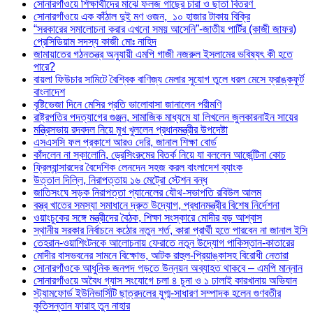
সোনারগাঁওয়ে শিক্ষার্থীদের মাঝে ফলজ গাছের চারা ও ছাতা বিতরণ ​
সোনারগাঁওয়ে এক কাঁঠাল দুই মণ ওজন, ১০ হাজার টাকায় বিক্রি
“সরকারের সমালোচনা করার এখনো সময় আসেনি”-জাতীয় পার্টির (কাজী জাফর)
প্রেসিডিয়াম সদস্য কাজী মোঃ নাহিদ
জামায়াতের গঠনতন্ত্র অনুযায়ী এমপি গাজী নজরুল ইসলামের ভবিষ্যৎ কী হতে
পারে?
বায়লা ফিউচার সামিটে বৈশ্বিক বাণিজ্য মেলার সুযোগ তুলে ধরল মেসে ফ্রাঙ্কফুর্ট
বাংলাদেশ
বৃষ্টিভেজা দিনে মেসির প্রতি ভালোবাসা জানালেন পরীমণি
রাষ্ট্রপতির পদত্যাগের গুঞ্জন, সামাজিক মাধ্যমে যা লিখলেন জুলকারনাইন সায়ের
মন্ত্রিসভায় রদবদল নিয়ে মুখ খুললেন প্রধানমন্ত্রীর উপদেষ্টা
এসএসসি ফল প্রকাশে আরও দেরি, জানাল শিক্ষা বোর্ড
কাঁদলেন না স্কালোনি, ড্রেসিংরুমের বিতর্ক নিয়ে যা বললেন আর্জেন্টিনা কোচ
ফ্রিল্যান্সারদের বৈদেশিক লেনদেন সহজ করল বাংলাদেশ ব্যাংক
উত্তাল দিল্লি, নিরাপত্তায় ১৬ মেট্রো স্টেশন বন্ধ
জাতিসংঘে সড়ক নিরাপত্তা প্যানেলের যৌথ-সভাপতি রবিউল আলম
বস্ত্র খাতের সমস্যা সমাধানে দ্রুত উদ্যোগ, প্রধানমন্ত্রীর বিশেষ নির্দেশনা
ওয়াংচুকের সঙ্গে মন্ত্রীদের বৈঠক, শিক্ষা সংস্কারে মোদীর বড় আশ্বাস
স্থানীয় সরকার নির্বাচনে কঠোর নতুন শর্ত, কারা প্রার্থী হতে পারবেন না জানাল ইসি
তেহরান-ওয়াশিংটনকে আলোচনায় ফেরাতে নতুন উদ্যোগ পাকিস্তান-কাতারের
মোদীর বাসভবনের সামনে বিক্ষোভ, আটক রাহুল-প্রিয়াঙ্কাসহ বিরোধী নেতারা
সোনারগাঁওকে আধুনিক জনপদ গড়তে উন্নয়ন অব্যাহত থাকবে – এমপি মান্নান
সোনারগাঁওয়ে অবৈধ গ্যাস সংযোগে চলা ৪ চুনা ও ১ ঢালাই কারখানায় অভিযান
স্ট্যামফোর্ড ইউনিভার্সিটি ছাত্রদলের যুগ্ম-সাধারণ সম্পাদক হলেন গুণবতীর
কৃতিসন্তান ফারাহ তুন নাহার