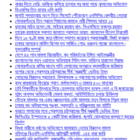
খাবার দিতে দেরি, ভাবিকে কুপিয়ে হত্যার পর মাথা গাছে ঝুলানোর অভিযোগ
ডিএমপির তিন থানার ওসি বদলি
জুলাই পদযাত্রায় অংশ নিতে সিলেটে পৌঁছেছেন এনসিপির কেন্দ্রীয় নেতারা
সোনারগাঁওয়ে তিন গ্রামে শিয়ালের কামড়ে নারী,শিশুসহ আহত ১৫
দুদকের সচিব হলেন মো. সাইদুর রহমান খান, পিএসসিতে ফজলুর রহমান
তারেক রহমানকে স্বাগত জানাতে প্রস্তুত ভারত, জানালেন দীনেশ ত্রিবেদী
দিনে ১৮ ঘণ্টা কাজ করে দৃষ্টান্ত স্থাপন করেছেন প্রধানমন্ত্রী: মির্জা ফখরুল
ঢাকায় আসছেন মার্কিন বিশেষ দূত সার্জিও গোর, গুরুত্ব পাচ্ছে বাংলাদেশ–
যুক্তরাষ্ট্র সম্পর্ক
দেশে ৪৫ লাখ মামলা বিচারাধীন, বড় পরিবর্তনের ইঙ্গিত আইনমন্ত্রীর
বাংলাদেশের নতুন ওয়ানডে অধিনায়ক লিটন দাস, দায়িত্ব হারালেন মিরাজ
সোনারগাঁওয়ে খাসির মাংসে পানি মেশানোর অপরাধে ব্যবসায়ীকে জরিমানা
যশোর থেকে গ্রেপ্তার চট্টগ্রামের শীর্ষ ‘সন্ত্রাসী’ ডেভিড ইমন
সোহমের বিরুদ্ধে প্রতারণা, বিশ্বাসভঙ্গ ও প্রাণনাশের হুমকির অভিযোগ
বন্ধ কারখানায় ফিরেছে প্রাণ, কর্মসংস্থান ৩ হাজার ৫০০ মানুষের
ঢাবি শিক্ষার্থীকে উদ্ধারে গিয়ে হেনস্তার অভিযোগ ডাকসু নেতা এ বি জুবায়েরের
হঠাৎ অসুস্থ অভিনেত্রী মেঘলা মুক্তা, আইসিইউতে চলছে চিকিৎসা
যৌতুক মামলার পর এবার আত্মহত্যার চেষ্টা মামলায় নতুন বিপাকে প্রিন্স মামুন
ঢাকায় বড় ভূমিকম্পের শঙ্কা, প্রস্তুতি ও পরিকল্পনায় বড় ঘাটতি
ভারতে পালানোর পথে গ্রেপ্তার চট্টগ্রামের শীর্ষ সন্ত্রাসী ডেভিড ইমন
জিপিএইচ ইস্পাতকে ৫ কোটি টাকা জরিমানা, জুলাই যোদ্ধাদের কল্যাণে ব্যয়ের
নির্দেশ
বিধবা নারীকে ধর্ষণের অভিযোগে জামায়াত নেতার বিরুদ্ধে মামলা
হবিগঞ্জে বিএনপি-এনসিপির পাল্টাপাল্টি কর্মসূচি, ১৪৪ ধারা জারি
সরকারি নথি জালিয়াতি: রাঙ্গাবালীর এসি ল্যান্ড প্রত্যাহার, তদন্তে প্রশাসন