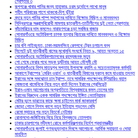
গ্রেপ্তার ৩
রূপগঞ্জে খাবার পানির জন্য হাহাকার, চরম দুর্ভোগে লাখো মানুষ
শহীদ পরিবারের পাশে থাকবো-দিপু ভূঁইয়া
বন্দরে নতুন পানির পাম্প স্থাপনের দাবিতে বিক্ষোভ মিছিল ও মানববন্ধন
সিদ্ধিরগঞ্জে সন্ত্রাসবিরোধী মামলায় ছাত্রলীগ-তাতীলীগের দুই নেতা গ্রেপ্তার ‎
কাঁচামরিচের দাম কমলেও নারায়ণগঞ্জে চড়া সবজির বাজার
সোনারগাঁওয়ে অটোরিকশা চালক হত্যার বিচারের দাবিতে মানববন্ধন ও বিক্ষোভ
মিছিল
চার বগি লাইনচ্যুত, ঢাকা-ময়মনসিংহ রেলপথে ট্রেন চলাচল বন্ধ
সিলেটে দুই যাত্রীবাহী বাসের মুখোমুখি সংঘর্ষে নিহত ৯, আহত অন্তত ১৫
সোনারগাঁওয়ে অটোরিকশাচালকের রহস্যজনক মৃত্যু
শো শেষে ফেরার পথে সড়ক দুর্ঘটনায় আহত মৌসুমী মৌ
সোনারগাঁওয়ে বিশ্ব মাতৃদুগ্ধ সপ্তাহ উপলক্ষে র‍্যালি ও সচেতনতামূলক কর্মসূচি
আকাশে ট্রাম্পের ‘মেরিন ওয়ান’ ও যাত্রীবাহী বিমানের দূরত্ব কমে যাওয়ায় তদন্ত
ইরানের সঙ্গে সমঝোতা চান ট্রাম্প, তবে সামরিক পদক্ষেপের হুঁশিয়ারিও বহাল
মোজতবা খামেনিকে নিয়ে নতুন বার্তা দিলেন ইরানের প্রেসিডেন্ট
ইরান-ওমান আলোচনার অগ্রগতিতে বিশ্ববাজারে কমল তেলের দাম
ইরানের বিরুদ্ধে একক সামরিক পদক্ষেপের ইঙ্গিত নেতানিয়াহুর
মেটার ভুলে ভারতের কাছে ক্ষমা চাইলেন মার্ক জাকারবার্গ
জোড়া গোলে লিগস কাপে নতুন ইতিহাস গড়লেন মেসি
রেমো ম্যাচের পর নতুন বিতর্কে নেইমার
রোনালদো-জর্জিইনার বিয়ে নিয়ে বিশ্বজুড়ে তোলপাড়
ঢাকার চারপাশের নদীদূষণ রোধে কর্মপরিকল্পনার নির্দেশ প্রধানমন্ত্রীর
সোনারগাঁওয়ে জুলাই গণঅভ্যুত্থান দিবসে আলোচনা, আর্থিক সহায়তা ও দোয়া
মাহফিল