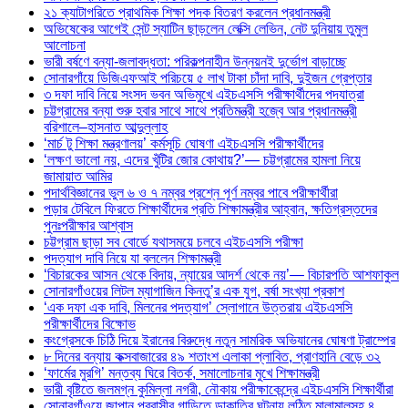
২১ ক্যাটাগরিতে প্রাথমিক শিক্ষা পদক বিতরণ করলেন প্রধানমন্ত্রী
অভিষেকের আগেই সেন্ট স্যাটিন ছাড়লেন লেক্সি লেভিন, নেট দুনিয়ায় তুমুল
আলোচনা
ভারী বর্ষণে বন্যা-জলাবদ্ধতা: পরিকল্পনাহীন উন্নয়নই দুর্ভোগ বাড়াচ্ছে
সোনারগাঁয়ে ডিজিএফআই পরিচয়ে ৫ লাখ টাকা চাঁদা দাবি, দুইজন গ্রেপ্তার
৩ দফা দাবি নিয়ে সংসদ ভবন অভিমুখে এইচএসসি পরীক্ষার্থীদের পদযাত্রা
চট্টগ্রামের বন্যা শুরু হবার সাথে সাথে প্রতিমন্ত্রী হজ্বে আর প্রধানমন্ত্রী
বরিশালে–হাসনাত আব্দুল্লাহ
‘মার্চ টু শিক্ষা মন্ত্রণালয়’ কর্মসূচি ঘোষণা এইচএসসি পরীক্ষার্থীদের
‘লক্ষণ ভালো নয়, এদের খুঁটির জোর কোথায়?’— চট্টগ্রামের হামলা নিয়ে
জামায়াত আমির
পদার্থবিজ্ঞানের ভুল ৬ ও ৭ নম্বর প্রশ্নে পূর্ণ নম্বর পাবে পরীক্ষার্থীরা
পড়ার টেবিলে ফিরতে শিক্ষার্থীদের প্রতি শিক্ষামন্ত্রীর আহ্বান, ক্ষতিগ্রস্তদের
পুনঃপরীক্ষার আশ্বাস
চট্টগ্রাম ছাড়া সব বোর্ডে যথাসময়ে চলবে এইচএসসি পরীক্ষা
পদত্যাগ দাবি নিয়ে যা বললেন শিক্ষামন্ত্রী
‘বিচারকের আসন থেকে বিদায়, ন্যায়ের আদর্শ থেকে নয়’— বিচারপতি আশফাকুল
সোনারগাঁওয়ের লিটল ম্যাগাজিন কিনতু’র এক যুগ, বর্ষা সংখ্যা প্রকাশ
‘এক দফা এক দাবি, মিলনের পদত্যাগ’ স্লোগানে উত্তরায় এইচএসসি
পরীক্ষার্থীদের বিক্ষোভ
কংগ্রেসকে চিঠি দিয়ে ইরানের বিরুদ্ধে নতুন সামরিক অভিযানের ঘোষণা ট্রাম্পের
৮ দিনের বন্যায় কক্সবাজারের ৪৯ শতাংশ এলাকা প্লাবিত, প্রাণহানি বেড়ে ৩২
‘ফার্মের মুরগি’ মন্তব্য ঘিরে বিতর্ক, সমালোচনার মুখে শিক্ষামন্ত্রী
ভারী বৃষ্টিতে জলমগ্ন কুমিল্লা নগরী, নৌকায় পরীক্ষাকেন্দ্রে এইচএসসি শিক্ষার্থীরা
সোনারগাঁওয়ে জাপান প্রবাসীর গাড়িতে ডাকাতির ঘটনায় লুন্ঠিত মালামালসহ ৪