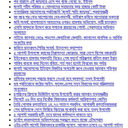
পথ হারালে এই জাদুঘরে এসে পথ খুঁজে নেবো: ড. ইউনূস
জুলাই শহীদ পরিবার ও যোদ্ধাদের সহায়তায় ব্যয় হাজার কোটি টাকা
গণতান্ত্রিক আন্দোলনের প্রতিচ্ছবি ‘জুলাই স্মৃতি জাদুঘর’: প্রধানমন্ত্রী
বহু বছর পর ফের আলোচনায় দেব-শুভশ্রী, ভাইরাল ছবিতে মাতোয়ারা ভক্তরা
জবি সংঘর্ষ: হাসপাতালে আহতদের ওপরও হামলার অভিযোগ, দায়ী ছাত্রদল
এসপি মাসুদকে উদ্দেশ করে পলাতক রায়হানের পোস্ট, গ্রেপ্তারে অভিযান
অব্যাহত
লাইভে কান্নায় ভেঙে পড়লেন জ্যোতিকা জ্যোতি, জানালেন মানসিক ও আর্থিক
সংকটের কথা
জবিতে ছাত্রদল-শিবির সংঘর্ষ, উত্তপ্ত ক্যাম্পাস
৫ আগস্ট উপলক্ষে র‌্যাবের নিরাপত্তা জোরদার, সারা দেশে বিশেষ নজরদারি
ইউক্রেনে হামলার প্রস্তুতি নিয়েও শেষ মুহূর্তে পরিকল্পনা বাতিল করল ইরান
শাকিব খানকে কথা দিলেন ববিতা, শর্ত পূরণ হলেই ফিরবেন বড় পর্দায়
জুলাই আন্দোলনের ইতিহাস বিকৃতির অপচেষ্টা রুখে দেওয়ার আহ্বান শফিকুর
রহমানের
হাসিনার বক্তব্য প্রচার করলে নেওয়া হবে ব্যবস্থা: তথ্য উপদেষ্টা
গুম প্রতিরোধে কঠোর আইন, মৃত্যুদণ্ডসহ নতুন বিধানের সড়া মন্ত্রিসভায়
অনুমোদন
চলচ্চিত্র শিল্পকে ডিজিটাল যুগের উপযোগী করার আহ্বান তথ্যমন্ত্রীর
সিলেটে ২৬ দিন ধরে নিখোঁজ বিমানবন্দর কর্মকর্তা আরিফুল্লাহ জেলিন
তৈরি পোশাক রপ্তানিতে ১৪.৭৩ শতাংশ প্রবৃদ্ধি, আশাবাদী রপ্তানিকারকরা
শেখ হাসিনাকে দেশে ফিরিয়ে বিচারের মুখোমুখি করা হবে: তথ্য উপদেষ্টা
৫ আগস্ট সরকারি ছুটি, তবে যাদের কর্মস্থলে থাকতে হবে
দুর্যোগ ব্যবস্থাপনা অধিদপ্তরের প্রকল্পে বদলে যাচ্ছে চৌদ্দগ্রাম
এইচএসসি পাসেই বিমানবন্দরে চাকরির সুযোগ, আবেদন চলবে ৩১ আগস্ট পর্যন্ত