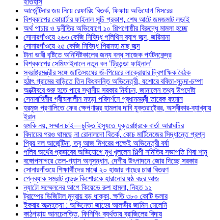
ইতিহাস
আর্জেন্টিনার জয় নিয়ে রেফারিং বিতর্ক, ফিফায় অভিযোগ মিসরের
বিশ্বকাপের কোয়ার্টার ফাইনাল সূচি প্রকাশ, শেষ আটে জমজমাট লড়াই
অর্থ পাচার ও দুর্নীতির অভিযোগে ১০ শিল্পগোষ্ঠীর বিরুদ্ধে মামলা হচ্ছে
সোনারগাঁওয়ে ২৬৩ কেজি নিষিদ্ধ পলিথিন ব্যাগ জব্দ, জরিমানা
সোনারগাঁওয়ে ২৫ কেজি নিষিদ্ধ পিরানহা মাছ জব্দ
টানা ভারী বৃষ্টিতে অনির্দিষ্টকালের জন্য বন্ধ সাজেক পর্যটনকেন্দ্র
বিশ্বকাপের সেমিফাইনালে নতুন বল ‘ট্রিওন্ডা ফাইনাল’
স্বরাষ্ট্রমন্ত্রীর সঙ্গে জাতিসংঘের জঁ-পিয়েরে লাক্রোয়ার দ্বিপাক্ষিক বৈঠক
হঠাৎ গ্রামের বাড়িতে তিন কিংবদন্তি অভিনেত্রী, যশোরে ববিতা-সুচন্দা-চম্পা
অক্টোবরে শুরু হতে পারে স্থানীয় সরকার নির্বাচন, জানালেন তথ্য উপদেষ্টা
সেনাবাহিনীর গ্রীষ্মকালীন মহড়া পরিদর্শনে প্রধানমন্ত্রী তারেক রহমান
হরমুজ প্রণালিতে ফের ক্ষেপণাস্ত্র হামলার দাবি যুক্তরাষ্ট্রের, অস্বীকার-ব্যাখ্যায়
ইরান
হুমকি নয়, সম্মান চাই—চুক্তি ইস্যুতে যুক্তরাষ্ট্রকে বার্তা আরাঘচির
বিদায়ের পরও থামছে না রোনালদো বিতর্ক, কোচ মার্টিনেজের সিদ্ধান্তে প্রশ্ন
প্রিয় দল আর্জেন্টিনা, তবু আজ মিশরের পক্ষেই অভিনেত্রী বর্ষা
পলির অর্থের প্রভাবের অভিযোগে মুখ খুললেন শিল্পী সমিতির সভাপতি শিবা শানু
বঙ্গোপসাগরে তেল-গ্যাস অনুসন্ধান, দেশীয় উৎপাদনে জোর দিচ্ছে সরকার
সোনারগাঁওয়ে শিক্ষার্থীদের মাঝে ২০ হাজার গাছের চারা বিতরণ
প্লেব্যাক সম্রাট এন্ড্রু কিশোরকে হারানোর ষষ্ঠ বছর আজ
ন্যাটো সম্মেলনের আগে কিয়েভে রুশ হামলা, নিহত ১১
ট্রাম্পের ডিজিটাল মুদ্রায় বড় ধাক্কা, ক্ষতি ৩৮০ কোটি ডলার
ইকরার আত্মহত্যা : অভিনেতা জাহের আলভীর জামিন মেলেনি
কাঠগড়ায় আনচেলত্তি, ফিনিশিং ব্যর্থতায় ব্রাজিলের বিদায়