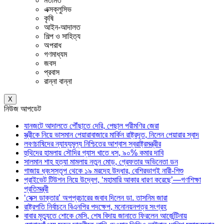
মতামত
এক্সক্লুসিভ
কৃষি
আইন-আদালত
শিল্প ও সাহিত্য
অপরাধ
গণমাধ্যম
জবস
প্রবাস
রান্না বান্না
X
নিউজ আপডেট
যানজটে আদালতে পৌঁছাতে দেরি, পেছাল পরীমণির জেরা
স্ত্রীকে নিয়ে ভাসমান পেয়ারাবাজারে মার্কিন রাষ্ট্রদূত, নিলেন পেয়ারার স্বাদ
লবণচাষিদের ন্যায্যমূল্য নিশ্চিতের আশ্বাস স্বরাষ্ট্রমন্ত্রীর
হুথিদের হামলায় সৌদির গ্যাস খাতে ধস, ৯০% কমার দাবি
সালমান শাহ হত্যা মামলায় নতুন মোড়, গ্রেফতার অভিনেতা ডন
গাজায় ধ্বংসস্তূপ থেকে ১৯ মরদেহ উদ্ধার, বেশিরভাগই নারী-শিশু
প্রাইভেট টিউশন নিয়ে উদ্বেগ, ‘মহামারি আকার ধারণ করেছে’—গণশিক্ষা
প্রতিমন্ত্রী
‘সেক্স ডাক্তার’ অপপ্রচারের জবাব দিলেন ডা. তাসনিম জারা
রাষ্ট্রপতি নির্বাচনে বিএনপির পদক্ষেপ, মনোনয়নপত্র সংগ্রহ
বাবার মৃত্যুতে শোকে মেসি, শেষ বিদায় জানাতে ফিরলেন আর্জেন্টিনায়