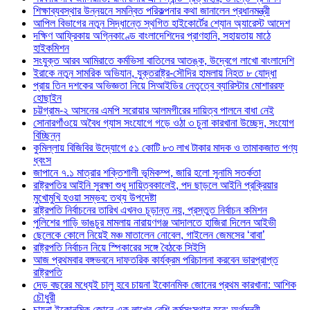
শিক্ষাব্যবস্থার উন্নয়নে সমন্বিত পরিকল্পনার কথা জানালেন প্রধানমন্ত্রী
আপিল বিভাগের নতুন সিদ্ধান্তে স্থগিত হাইকোর্টের শ্যোন অ্যারেস্ট আদেশ
দক্ষিণ আফ্রিকায় অগ্নিকাণ্ডে বাংলাদেশিদের প্রাণহানি, সহায়তায় মাঠে
হাইকমিশন
সংযুক্ত আরব আমিরাতে কর্মভিসা বাতিলের আতঙ্ক, উদ্বেগে লাখো বাংলাদেশি
ইরাকে নতুন সামরিক অভিযান, যুক্তরাষ্ট্র-সৌদির হামলায় নিহত ৮ যোদ্ধা
প্রায় তিন দশকের অভিজ্ঞতা নিয়ে সিআইডির নেতৃত্বে ব্যারিস্টার মোশাররফ
হোছাইন
চট্টগ্রাম-২ আসনের এমপি সরোয়ার আলমগীরের দায়িত্ব পালনে বাধা নেই
সোনারগাঁওয়ে অবৈধ গ্যাস সংযোগে গড়ে ওঠা ৩ চুনা কারখানা উচ্ছেদ, সংযোগ
বিচ্ছিন্ন
কুমিল্লায় বিজিবির উদ্যোগে ৫১ কোটি ৮৩ লাখ টাকার মাদক ও তামাকজাত পণ্য
ধ্বংস
জাপানে ৭.১ মাত্রার শক্তিশালী ভূমিকম্প, জারি হলো সুনামি সতর্কতা
রাষ্ট্রপতির আইনি সুরক্ষা শুধু দায়িত্বকালেই, পদ ছাড়লে আইনি প্রক্রিয়ার
মুখোমুখি হওয়া সম্ভব: তথ্য উপদেষ্টা
রাষ্ট্রপতি নির্বাচনের তারিখ এখনও চূড়ান্ত নয়, প্রস্তুত নির্বাচন কমিশন
পুলিশের গাড়ি ভাঙচুর মামলায় নারায়ণগঞ্জ আদালতে হাজিরা দিলেন আইভী
ছেলেকে কোলে নিয়েই মঞ্চ মাতালেন নোবেল, গাইলেন জেমসের ‘বাবা’
রাষ্ট্রপতি নির্বাচন নিয়ে স্পিকারের সঙ্গে বৈঠকে সিইসি
আজ প্রথমবার বঙ্গভবনে দাফতরিক কার্যক্রম পরিচালনা করবেন ভারপ্রাপ্ত
রাষ্ট্রপতি
দেড় বছরের মধ্যেই চালু হবে চায়না ইকোনমিক জোনের প্রথম কারখানা: আশিক
চৌধুরী
চায়না ইকোনমিক জোনে এক লাখের বেশি কর্মসংস্থান হবে: অর্থমন্ত্রী