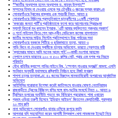
**জাতীয় অধ্যাপক হলেন অধ্যাপক ড. মাহবুব উল্লাহ**
সম্পদের হিসাব না দেওয়ায় এসকে সুর চৌধুরীর ৩ বছরের সশ্রম কারাদণ্ড
সোনারগাঁওয়ে ট্রাকের ধাক্কায় এক পথচারী নিহত, আহত ৪
সোনারগাঁওয়ে মিছিলের প্রস্তুতিকালে ছাত্রলীগের ১২কর্মী গ্রেপ্তার
‘ককরোচ জনতা পার্টি’র প্রতিষ্ঠাতাকে ফলো করে আলোচনায় প্রিয়াঙ্কা
স্যালুট বিতর্কে মুখ খুললেন ইশরাক, ‘এটি আমার ব্যক্তিগত শ্রদ্ধার প্রকাশ’
৩ শর্তে লাইসেন্স ফিরে পেল আদ্-দ্বীন মেডিকেল কলেজ হাসপাতাল
জাতীয় সংসদের সাউন্ড সিস্টেম প্রতিস্থাপনে উচ্চ পর্যায়ের সভা
সোনারগাঁওয়ে যুবককে পিটিয়ে ও ছুরিকাঘাতে হত্যা, আহত ৩
শাড়ি কিনে না দেওয়ায় স্বামীকে হত্যার অভিযোগ, ভারতে গ্রেপ্তার নারী
‘ক্যামেরার সামনে আমি অনেক আনন্দ পাই’—কাজী নওশাবা আহমেদ
নেপালে চলবে ভারতের ২০০ ও ৫০০ রুপির নোট, প্রায় এক দশক পর নিয়মে
পরিবর্তন
যৌথ বাহিনীর ক্যাম্পে পানির লাইনে বিষ, ‘স্পেশাল পাওয়ার অ্যাক্টে’ মামলা: এসপি
সংবিধান অনুযায়ী যথাসময়ে রাষ্ট্রপতি নির্বাচন হবে: মির্জা ফখরুল
শাপলা চত্বর হত্যাকাণ্ড: ৪১ জনের বিরুদ্ধে মানবতাবিরোধী অপরাধের আনুষ্ঠানিক
অভিযোগ
আইসিসির পরোয়ানা উপেক্ষা করেই জাতিসংঘে যাওয়ার ঘোষণা নেতানিয়াহুর
রাজবাড়ীতে ট্রেনের বিচ্ছিন্ন বগির সঙ্গে বাস-অটোর সংঘর্ষে নিহত ২, আহত ৬
ট্রিলিয়ন ডলারের অর্থনীতি গড়তে বড় বিনিয়োগ প্রয়োজন: শামা ওবায়েদ
প্রথম ওড়িয়া তরুণী হিসেবে ‘ইন্ডিয়ান আইডল’ জিতলেন জ্যোতির্ময়ী, পুরস্কার
২০ লাখ রুপি
নানা অভিযোগে সোনারগাঁও থানার ওসিকে রংপুরে বদলি
আপনারা যদি সহযোগিতা করেন আগামী বিশ্বকাপ খেলা লাভজনক ইভেন্টে নিয়ে