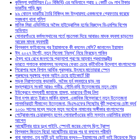
কুমিল্লা ব্যাটালিয়ন (১০ বিজিবি) এর অভিযানে প্রায় ২ কোটি ৩৯ লাখ টাকার
ভারতীয় শাড়ি জব্দ
৯৯ বোতল ভারতীয় তৈরি নিষিদ্ধ মদ উদ্ধারসহ একজনকে গ্রেফতার করেছে
সবুজবাগ থানা পুলিশ
মানিক মিয়া এভিনিউয়ে অবৈধ হাইড্রোলিক হর্নের বিরুদ্ধে ডিএমপির বিশেষ
অভিযান
সোনারগাঁওয়ে কর্মসংস্থানের শর্তে মুচলেকা দিয়ে আবারও মাদক ব্যবসা ছাড়লেন
আরেক মাদক ব্যবসায়ী
বিশ্বকাপ ফাইনালের পর ইয়ামালকে কী বললেন মেসি? জানালেন ইয়ামাল
ঈদ ২০২৭ টার্গেট, নতুন সিনেমা ‘নিঃস্ব’ নিয়ে ফিরছেন শাকিব
ঐক্য ধরে রেখে জনগণের প্রত্যাশা পূরণের আহ্বান প্রধানমন্ত্রীর
ভারতে পলাতক কামালসহ অন্যদের ফেরত চেয়ে কূটনৈতিক উদ্যোগ বাংলাদেশের
শিরোপার সঙ্গে বিশাল আর্থিক পুরস্কার, উৎসবে মাতোয়ারা স্পেন
পুরুষদের সুরক্ষায় পৃথক আইন চেয়ে হাইকোর্টে রিট
সড়ক নিরাপত্তায় কড়াকড়ি, অবৈধ হর্ন ব্যবহারে ছাড় নয়
মধ্যপ্রাচ্যে সংকট আরও গভীর, সৌদি-হুথি উত্তেজনায় নতুন মোড়
ইউক্রেনে শস্যবাহী জাহাজে হামলা, ভারতের তীব্র নিন্দা
টানা দশম রাতে ইরানে মার্কিন হামলা, একাধিক বিস্ফোরণে নতুন উত্তেজনা
লালমনিরহাট সীমান্তে উত্তেজনা, বিএসএফের সিমেন্টের খুঁটি স্থাপনের চেষ্টা ব্যর্থ
২০৩০ সালের মধ্যে সড়কে মৃত্যু অর্ধেকে নামানোর অঙ্গীকার বাংলাদেশের
পেট্রোবাংলার চেয়ারম্যান হলেন সোনারগাঁওয়ের কৃতি সন্তান ওয়ালিউর রহমান
আপেল
আর্জেন্টিনার হারে দুঃখ পাইনি, স্পেনই জয়ের যোগ্য ছিল: ট্রাম্প
বিশ্বকাপ জিতলে বিয়ে! আর্জেন্টিনার হারের পর যা বললেন পরীমনি
বাবা আলাদা, তবু অটুট দুই ভাইয়ের বন্ধন—ইয়ামালের ছোট ভাই কিয়েনকে ঘিরে