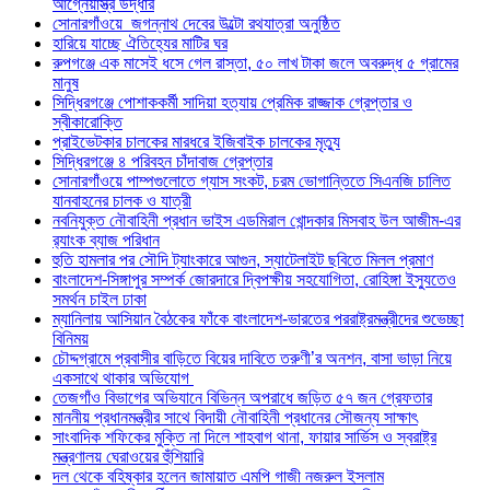
আগ্নেয়াস্ত্র উদ্ধার
সোনারগাঁওয়ে জগন্নাথ দেবের উল্টো রথযাত্রা অনুষ্ঠিত
হারিয়ে যাচ্ছে ঐতিহ্যের মাটির ঘর
রুপগঞ্জে এক মাসেই ধসে গেল রাস্তা, ৫০ লাখ টাকা জলে অবরুদ্ধ ৫ গ্রামের
মানুষ
সিদ্ধিরগঞ্জে পোশাককর্মী সাদিয়া হত্যায় প্রেমিক রাজ্জাক গ্রেপ্তার ও
স্বীকারোক্তি
প্রাইভেটকার চালকের মারধরে ইজিবাইক চালকের মৃত্যু
সিদ্ধিরগঞ্জে ৪ পরিবহন চাঁদাবাজ গ্রেপ্তার
সোনারগাঁওয়ে পাম্পগুলোতে গ্যাস সংকট, চরম ভোগান্তিতে সিএনজি চালিত
যানবাহনের চালক ও যাত্রী
নবনিযুক্ত নৌবাহিনী প্রধান ভাইস এডমিরাল খোন্দকার মিসবাহ উল আজীম-এর
র‍্যাংক ব্যাজ পরিধান
হুতি হামলার পর সৌদি ট্যাংকারে আগুন, স্যাটেলাইট ছবিতে মিলল প্রমাণ
বাংলাদেশ-সিঙ্গাপুর সম্পর্ক জোরদারে দ্বিপক্ষীয় সহযোগিতা, রোহিঙ্গা ইস্যুতেও
সমর্থন চাইল ঢাকা
ম্যানিলায় আসিয়ান বৈঠকের ফাঁকে বাংলাদেশ-ভারতের পররাষ্ট্রমন্ত্রীদের শুভেচ্ছা
বিনিময়
চৌদ্দগ্রামে প্রবাসীর বাড়িতে বিয়ের দাবিতে তরুণী’র অনশন, বাসা ভাড়া নিয়ে
একসাথে থাকার অভিযোগ
তেজগাঁও বিভাগের অভিযানে বিভিন্ন অপরাধে জড়িত ৫৭ জন গ্রেফতার
মাননীয় প্রধানমন্ত্রীর সাথে বিদায়ী নৌবাহিনী প্রধানের সৌজন্য সাক্ষাৎ
সাংবাদিক শফিকের মুক্তি না দিলে শাহবাগ থানা, ফায়ার সার্ভিস ও স্বরাষ্ট্র
মন্ত্রণালয় ঘেরাওয়ের হুঁশিয়ারি
দল থেকে বহিষ্কার হলেন জামায়াত এমপি গাজী নজরুল ইসলাম