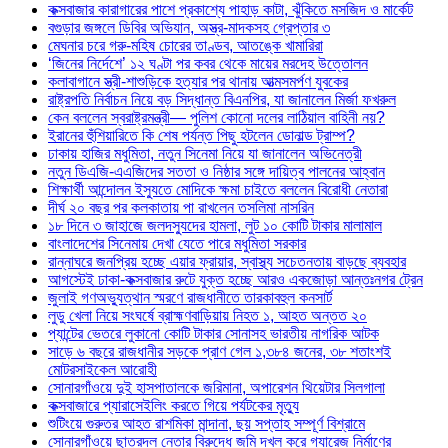
কক্সবাজার কারাগারের পাশে প্রকাশ্যে পাহাড় কাটা, ঝুঁকিতে মসজিদ ও মার্কেট
বগুড়ার জঙ্গলে ডিবির অভিযান, অস্ত্র-মাদকসহ গ্রেপ্তার ৩
মেঘনার চরে গরু-মহিষ চোরের তাণ্ডব, আতঙ্কে খামারিরা
‘জিনের নির্দেশে’ ১২ ঘণ্টা পর কবর থেকে মায়ের মরদেহ উত্তোলন
কলাবাগানে স্ত্রী-শাশুড়িকে হত্যার পর থানায় আত্মসমর্পণ যুবকের
রাষ্ট্রপতি নির্বাচন নিয়ে বড় সিদ্ধান্ত বিএনপির, যা জানালেন মির্জা ফখরুল
কেন বললেন স্বরাষ্ট্রমন্ত্রী— পুলিশ কোনো দলের লাঠিয়াল বাহিনী নয়?
ইরানের হুঁশিয়ারিতে কি শেষ পর্যন্ত পিছু হটলেন ডোনাল্ড ট্রাম্প?
ঢাকায় হাজির মধুমিতা, নতুন সিনেমা নিয়ে যা জানালেন অভিনেত্রী
নতুন ডিএজি-এএজিদের সততা ও নিষ্ঠার সঙ্গে দায়িত্ব পালনের আহ্বান
শিক্ষার্থী আন্দোলন ইস্যুতে মোদিকে ক্ষমা চাইতে বললেন বিরোধী নেতারা
দীর্ঘ ২০ বছর পর কলকাতায় পা রাখলেন তসলিমা নাসরিন
১৮ দিনে ৩ জাহাজে জলদস্যুদের হামলা, লুট ১০ কোটি টাকার মালামাল
বাংলাদেশের সিনেমায় দেখা যেতে পারে মধুমিতা সরকার
রান্নাঘরে জনপ্রিয় হচ্ছে এয়ার ফ্রায়ার, স্বাস্থ্য সচেতনতায় বাড়ছে ব্যবহার
আগস্টেই ঢাকা-কক্সবাজার রুটে যুক্ত হচ্ছে আরও একজোড়া আন্তঃনগর ট্রেন
জুলাই গণঅভ্যুত্থান স্মরণে রাজধানীতে তারকাবহুল কনসার্ট
লুডু খেলা নিয়ে সংঘর্ষে ব্রাহ্মণবাড়িয়ায় নিহত ১, আহত অন্তত ২০
প্যান্টের ভেতরে লুকানো কোটি টাকার সোনাসহ ভারতীয় নাগরিক আটক
সাড়ে ৬ বছরে রাজধানীর সড়কে প্রাণ গেল ১,৩৮৪ জনের, ৩৮ শতাংশই
মোটরসাইকেল আরোহী
সোনারগাঁওয়ে দুই হাসপাতালকে জরিমানা, অপারেশন থিয়েটার সিলগালা
কক্সবাজারে প্যারাসেইলিং করতে গিয়ে পর্যটকের মৃত্যু
শুটিংয়ে গুরুতর আহত রাশমিকা মান্দানা, ছয় সপ্তাহ সম্পূর্ণ বিশ্রামে
সোনারগাঁওয়ে ছাত্রদল নেতার বিরুদ্ধে জমি দখল করে গ্যারেজ নির্মাণের