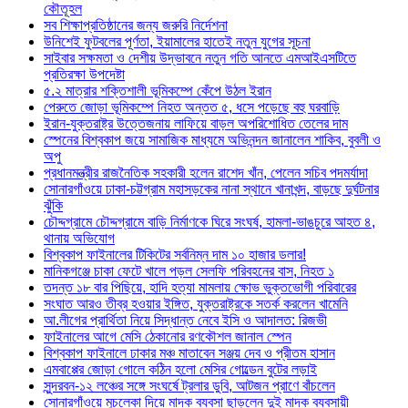
কৌতূহল
সব শিক্ষাপ্রতিষ্ঠানের জন্য জরুরি নির্দেশনা
উনিশেই ফুটবলের পূর্ণতা, ইয়ামালের হাতেই নতুন যুগের সূচনা
সাইবার সক্ষমতা ও দেশীয় উদ্ভাবনে নতুন গতি আনতে এমআইএসটিতে
প্রতিরক্ষা উপদেষ্টা
৫.২ মাত্রার শক্তিশালী ভূমিকম্পে কেঁপে উঠল ইরান
পেরুতে জোড়া ভূমিকম্পে নিহত অন্তত ৫, ধসে পড়েছে বহু ঘরবাড়ি
ইরান-যুক্তরাষ্ট্র উত্তেজনায় লাফিয়ে বাড়ল অপরিশোধিত তেলের দাম
স্পেনের বিশ্বকাপ জয়ে সামাজিক মাধ্যমে অভিনন্দন জানালেন শাকিব, বুবলী ও
অপু
প্রধানমন্ত্রীর রাজনৈতিক সহকারী হলেন রাশেদ খাঁন, পেলেন সচিব পদমর্যাদা
সোনারগাঁওয়ে ঢাকা-চট্টগ্রাম মহাসড়কের নানা স্থানে খানাখন্দ, বাড়ছে দুর্ঘটনার
ঝুঁকি
চৌদ্দগ্রামে চৌদ্দগ্রামে বাড়ি নির্মাণকে ঘিরে সংঘর্ষ, হামলা-ভাঙচুরে আহত ৪,
থানায় অভিযোগ
বিশ্বকাপ ফাইনালের টিকিটের সর্বনিম্ন দাম ১০ হাজার ডলার!
মানিকগঞ্জে চাকা ফেটে খালে পড়ল সেলফি পরিবহনের বাস, নিহত ১
তদন্ত ১৮ বার পিছিয়ে, হাদি হত্যা মামলায় ক্ষোভ ভুক্তভোগী পরিবারের
সংঘাত আরও তীব্র হওয়ার ইঙ্গিত, যুক্তরাষ্ট্রকে সতর্ক করলেন খামেনি
আ.লীগের প্রার্থিতা নিয়ে সিদ্ধান্ত নেবে ইসি ও আদালত: রিজভী
ফাইনালের আগে মেসি ঠেকানোর রণকৌশল জানাল স্পেন
বিশ্বকাপ ফাইনালে ঢাকার মঞ্চ মাতাবেন সঞ্জয় দেব ও প্রীতম হাসান
এমবাপ্পের জোড়া গোলে কঠিন হলো মেসির গোল্ডেন বুটের লড়াই
সুন্দরবন-১২ লঞ্চের সঙ্গে সংঘর্ষে ট্রলার ডুবি, আটজন প্রাণে বাঁচলেন
সোনারগাঁওয়ে মুচলেকা দিয়ে মাদক ব্যবসা ছাড়লেন দুই মাদক ব্যবসায়ী