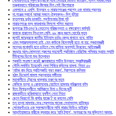
সোনারগাঁওয়ে স্কুল ছাত্রীকে লাথি দেওয়ার ভিডিও ভাইরাল :পুলিশ সমাজসেবার
তত্ত্বাবধানে পরিবারের জিম্মায় দিল সেই কিশোরকে
একসাথে ৫ এমপি, উন্নয়ন ও নারায়ণগঞ্জের প্রশ্নে এক থাকার প্রত্যয়
না.গঞ্জের স্বার্থে আমরা সকলে ঐক্যবদ্ধ– দিপু ভূঁইয়া
ফতুল্লায় দুর্ধষ ডাকাতি, স্বর্ণালংকার টাকা লুট
নারায়ণগঞ্জে বন্ধ কারখানায় মিললো গলিত মরদেহ
রূপগঞ্জে ইউএনও’র নেতৃত্বে পরিচ্ছন্নতা ও বৃক্ষরোপণ কর্মসূচি
বাবাকে হারালেন লিওনেল মেসি, ৬৮ বছর বয়সে হোর্হের মৃত্যু
জুলাই জাদুঘরকে জাতীয় ইতিহাস চর্চার কেন্দ্র বানাতে হবে: নাহিদ
এমন স্বাস্থ্যব্যবস্থা চাই, যেন কাউকে বিদেশমুখী হতে না হয়: প্রধানমন্ত্রী
সত্যের মুখোমুখি হতে চাইলে শেখ হাসিনা অবশ্যই ফিরবেন: আইনমন্ত্রী
বগুড়ায় আল-মোস্তফা গ্রুপের সহযোগী প্রতিষ্ঠান হেরিটেজ পলিমার অ্যান্ড ল্যামি
টিউবসের ডিপো শুভ উদ্বোধন
প্রকৃতি সংরক্ষণ করেই কক্সবাজারে পর্যটন উন্নয়ন: স্বরাষ্ট্রমন্ত্রী
সৌদি-সমর্থিত ইয়েমেনি সেনা শিবিরে হুথিদের হামলা, নিহত ৫৮
‘নাটক বাদ দিয়ে প্রতিশ্রুতি পূরণ করুন’, ট্রাম্পকে কলিবফ
হঠাৎ ডিভোর্স মামলা প্রত্যাহার সঙ্গীতার
মহাখালীতে ট্রেনের ধাক্কায় তরুণের মৃত্যু
মেসিকে হত্যা ও রোনালদোর হোটেলে হামলার পরিকল্পনা ফাঁস
ঈদে মিলাদুন্নবীতে আমিরাতে টানা ৩ দিনের ছুটি
রাজবাড়ীতে ছুরিকাঘাতে যুবলীগ নেতা নিহত
ছেলে থিয়াগো কি বার্সায় যাচ্ছে? যা বললেন মেসি
তনু হত্যা মামলায় ফের গ্রেপ্তার সাবেক সেনাসদস্য হাফিজুর
সোনারগাঁওয়ে এক স্কুলছাত্রীকে লাথি মারার ভিডিও ভাইরাল
আড়াইহাজারে নারীকে ব্যবহার করে ‘হানি ট্র্যাপ’, অপহরণের পর মুক্তিপণ আদায়,