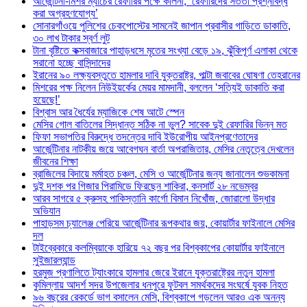
আর্জেন্টিনা-মিশর ম্যাচের রেফারির পক্ষে কলিনা, ‘রেফারিদের সততা প্রশ্নবিদ্ধ
করা অগ্রহণযোগ্য’
সোনারগাঁওয়ে পুলিশের চেকপোস্টের সামনেই জাপান প্রবাসীর গাড়িতে ডাকাতি,
৩০ লাখ টাকার স্বর্ণ লুট
টানা বৃষ্টিতে কক্সবাজারে পাহাড়ধসে মৃতের সংখ্যা বেড়ে ১৯, ঝুঁকিপূর্ণ এলাকা থেকে
সরানো হচ্ছে বাসিন্দাদের
ইরানের ৯০ লক্ষ্যবস্তুতে হামলার দাবি যুক্তরাষ্ট্র, পাল্টা জবাবের ঘোষণা তেহরানের
মিশরের পক্ষ নিলেন নিউইয়র্কের মেয়র মামদানী, বললেন ‘সত্যিই ডাকাতি করা
হয়েছে!’
বিশ্বাস আর ধৈর্যের ম্যাজিকে শেষ আটে স্পেন
মেসির গোল বাতিলের সিদ্ধান্ত সঠিক না ভুল? সাবেক দুই রেফারির ভিন্ন মত
ফিফা সভাপতির বিরুদ্ধে তদন্তের দাবি ইউরোপীয় আইনপ্রণেতাদের
আর্জেন্টিনার নাটকীয় জয়ে আবেগঘন বার্তা অপরাজিতার, মেসির নেতৃত্বে দেখলেন
জীবনের শিক্ষা
ব্রাজিলের বিদায়ে মর্মাহত চঞ্চল, মেসি ও আর্জেন্টিনার জন্য জানালেন শুভকামনা
দুই দশক পর গিজার পিরামিডে ফিরছেন শাকিরা, কনসার্ট ২৮ নভেম্বর
আরব সাগরে ৫ ক্রুসহ পাকিস্তানি কার্গো বিমান নিখোঁজ, জোরালো উদ্ধার
অভিযান
পাহাড়সম চ্যালেঞ্জ পেরিয়ে আর্জেন্টিনার রূপকথার জয়, কোয়ার্টার ফাইনালে মেসির
দল
টাইব্রেকারে কলম্বিয়াকে হারিয়ে ৭২ বছর পর বিশ্বকাপের কোয়ার্টার ফাইনালে
সুইজারল্যান্ড
হরমুজ প্রণালিতে ট্যাংকারে হামলার জেরে ইরানে যুক্তরাষ্ট্রের নতুন হামলা
কুমিল্লায় আদর্শ সদর উপজেলার ধনপুরে ফুটবল সমর্থকদের সংঘর্ষে যুবক নিহত
৯৬ বছরের রেকর্ডে ভাগ বসালেন মেসি, বিশ্বকাপে গড়লেন আরও এক অনন্য