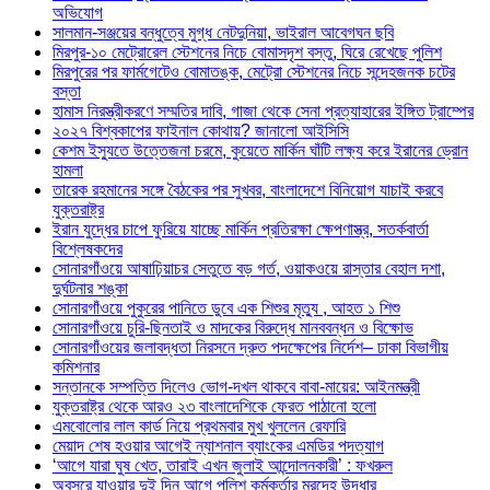
অভিযোগ
সালমান-সঞ্জয়ের বন্ধুত্বে মুগ্ধ নেটদুনিয়া, ভাইরাল আবেগঘন ছবি
মিরপুর-১০ মেট্রোরেল স্টেশনের নিচে বোমাসদৃশ বস্তু, ঘিরে রেখেছে পুলিশ
মিরপুরের পর ফার্মগেটেও বোমাতঙ্ক, মেট্রো স্টেশনের নিচে সন্দেহজনক চটের
বস্তা
হামাস নিরস্ত্রীকরণে সম্মতির দাবি, গাজা থেকে সেনা প্রত্যাহারের ইঙ্গিত ট্রাম্পের
২০২৭ বিশ্বকাপের ফাইনাল কোথায়? জানালো আইসিসি
কেশম ইস্যুতে উত্তেজনা চরমে, কুয়েতে মার্কিন ঘাঁটি লক্ষ্য করে ইরানের ড্রোন
হামলা
তারেক রহমানের সঙ্গে বৈঠকের পর সুখবর, বাংলাদেশে বিনিয়োগ যাচাই করবে
যুক্তরাষ্ট্র
ইরান যুদ্ধের চাপে ফুরিয়ে যাচ্ছে মার্কিন প্রতিরক্ষা ক্ষেপণাস্ত্র, সতর্কবার্তা
বিশ্লেষকদের
সোনারগাঁওয়ে আষাঢ়িয়াচর সেতুতে বড় গর্ত, ওয়াকওয়ে রাস্তার বেহাল দশা,
দুর্ঘটনার শঙ্কা
সোনারগাঁওয়ে পুকুরের পানিতে ডুবে এক শিশুর মৃত্যু , আহত ১ শিশু
সোনারগাঁওয়ে চুরি-ছিনতাই ও মাদকের বিরুদ্ধে মানববন্ধন ও বিক্ষোভ
সোনারগাঁওয়ের জলাবদ্ধতা নিরসনে দ্রুত পদক্ষেপের নির্দেশ– ঢাকা বিভাগীয়
কমিশনার
সন্তানকে সম্পত্তি দিলেও ভোগ-দখল থাকবে বাবা-মায়ের: আইনমন্ত্রী
যুক্তরাষ্ট্র থেকে আরও ২৩ বাংলাদেশিকে ফেরত পাঠানো হলো
এমবোলোর লাল কার্ড নিয়ে প্রথমবার মুখ খুললেন রেফারি
মেয়াদ শেষ হওয়ার আগেই ন্যাশনাল ব্যাংকের এমডির পদত্যাগ
‘আগে যারা ঘুষ খেত, তারাই এখন জুলাই আন্দোলনকারী’ : ফখরুল
অবসরে যাওয়ার দুই দিন আগে পুলিশ কর্মকর্তার মরদেহ উদ্ধার