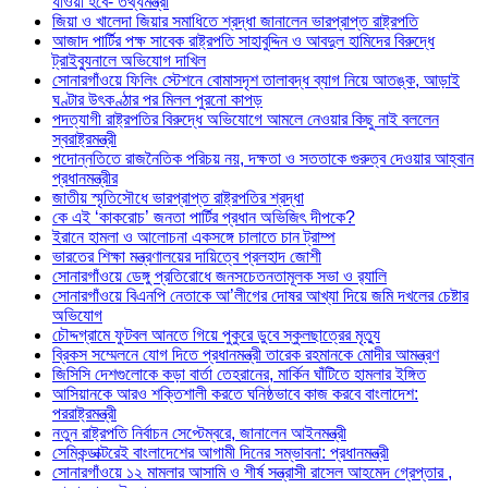
যাওয়া হবে- তথ্যমন্ত্রী
জিয়া ও খালেদা জিয়ার সমাধিতে শ্রদ্ধা জানালেন ভারপ্রাপ্ত রাষ্ট্রপতি
আজাদ পার্টির পক্ষ সাবেক রাষ্ট্রপতি সাহাবুদ্দিন ও আবদুল হামিদের বিরুদ্ধে
ট্রাইব্যুনালে অভিযোগ দাখিল
সোনারগাঁওয়ে ফিলিং স্টেশনে বোমাসদৃশ তালাবদ্ধ ব্যাগ নিয়ে আতঙ্ক, আড়াই
ঘণ্টার উৎকণ্ঠার পর মিলল পুরনো কাপড়
পদত্যাগী রাষ্ট্রপতির বিরুদ্ধে অভিযোগে আমলে নেওয়ার কিছু নাই বললেন
স্বরাষ্ট্রমন্ত্রী
পদোন্নতিতে রাজনৈতিক পরিচয় নয়, দক্ষতা ও সততাকে গুরুত্ব দেওয়ার আহ্বান
প্রধানমন্ত্রীর
জাতীয় স্মৃতিসৌধে ভারপ্রাপ্ত রাষ্ট্রপতির শ্রদ্ধা
কে এই ‘কাকরোচ’ জনতা পার্টির প্রধান অভিজিৎ দীপকে?
ইরানে হামলা ও আলোচনা একসঙ্গে চালাতে চান ট্রাম্প
ভারতের শিক্ষা মন্ত্রণালয়ের দায়িত্বে প্রলহাদ জোশী
সোনারগাঁওয়ে ডেঙ্গু প্রতিরোধে জনসচেতনতামূলক সভা ও র‍্যালি
সোনারগাঁওয়ে বিএনপি নেতাকে আ’লীগের দোষর আখ্যা দিয়ে জমি দখলের চেষ্টার
অভিযোগ
চৌদ্দগ্রামে ফুটবল আনতে গিয়ে পুকুরে ডুবে স্কুলছাত্রের মৃত্যু
ব্রিকস সম্মেলনে যোগ দিতে প্রধানমন্ত্রী তারেক রহমানকে মোদীর আমন্ত্রণ
জিসিসি দেশগুলোকে কড়া বার্তা তেহরানের, মার্কিন ঘাঁটিতে হামলার ইঙ্গিত
আসিয়ানকে আরও শক্তিশালী করতে ঘনিষ্ঠভাবে কাজ করবে বাংলাদেশ:
পররাষ্ট্রমন্ত্রী
নতুন রাষ্ট্রপতি নির্বাচন সেপ্টেম্বরে, জানালেন আইনমন্ত্রী
সেমিকন্ডাক্টরেই বাংলাদেশের আগামী দিনের সম্ভাবনা: প্রধানমন্ত্রী
সোনারগাঁওয়ে ১২ মামলার আসামি ও শীর্ষ সন্ত্রাসী রাসেল আহমেদ গ্রেপ্তার ,