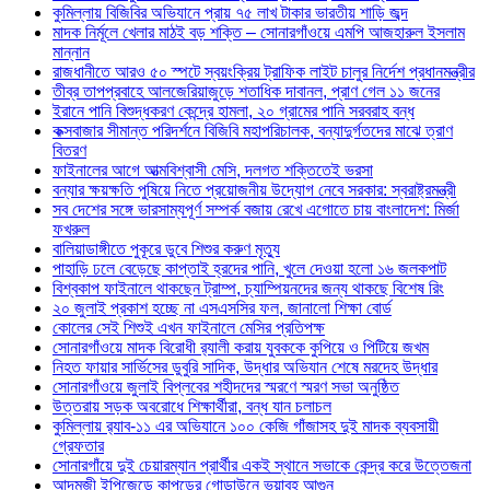
কুমিল্লায় বিজিবির অভিযানে প্রায় ৭৫ লাখ টাকার ভারতীয় শাড়ি জব্দ
মাদক নির্মূলে খেলার মাঠই বড় শক্তি – সোনারগাঁওয়ে এমপি আজহারুল ইসলাম
মান্নান
রাজধানীতে আরও ৫০ স্পটে স্বয়ংক্রিয় ট্রাফিক লাইট চালুর নির্দেশ প্রধানমন্ত্রীর
তীব্র তাপপ্রবাহে আলজেরিয়াজুড়ে শতাধিক দাবানল, প্রাণ গেল ১১ জনের
ইরানে পানি বিশুদ্ধকরণ কেন্দ্রে হামলা, ২০ গ্রামের পানি সরবরাহ বন্ধ
কক্সবাজার সীমান্ত পরিদর্শনে বিজিবি মহাপরিচালক, বন্যাদুর্গতদের মাঝে ত্রাণ
বিতরণ
ফাইনালের আগে আত্মবিশ্বাসী মেসি, দলগত শক্তিতেই ভরসা
বন্যার ক্ষয়ক্ষতি পুষিয়ে নিতে প্রয়োজনীয় উদ্যোগ নেবে সরকার: স্বরাষ্ট্রমন্ত্রী
সব দেশের সঙ্গে ভারসাম্যপূর্ণ সম্পর্ক বজায় রেখে এগোতে চায় বাংলাদেশ: মির্জা
ফখরুল
বালিয়াডাঙ্গীতে পুকূরে ডুবে শিশুর করুণ মৃত্যু
পাহাড়ি ঢলে বেড়েছে কাপ্তাই হ্রদের পানি, খুলে দেওয়া হলো ১৬ জলকপাট
বিশ্বকাপ ফাইনালে থাকছেন ট্রাম্প, চ্যাম্পিয়নদের জন্য থাকছে বিশেষ রিং
২০ জুলাই প্রকাশ হচ্ছে না এসএসসির ফল, জানালো শিক্ষা বোর্ড
কোলের সেই শিশুই এখন ফাইনালে মেসির প্রতিপক্ষ
সোনারগাঁওয়ে মাদক বিরোধী র‌্যালী করায় যুবককে কুপিয়ে ও পিটিয়ে জখম
নিহত ফায়ার সার্ভিসের ডুবুরি সাদিক, উদ্ধার অভিযান শেষে মরদেহ উদ্ধার
সোনারগাঁওয়ে জুলাই বিপ্লবের শহীদদের স্মরণে স্মরণ সভা অনুষ্ঠিত
উত্তরায় সড়ক অবরোধে শিক্ষার্থীরা, বন্ধ যান চলাচল
কুমিল্লায় র‍্যাব-১১ এর অভিযানে ১০০ কেজি গাঁজাসহ দুই মাদক ব্যবসায়ী
গ্রেফতার
সোনারগাঁয়ে দুই চেয়ারম্যান প্রার্থীর একই স্থানে সভাকে কেন্দ্র করে উত্তেজনা
আদমজী ইপিজেডে কাপড়ের গোডাউনে ভয়াবহ আগুন