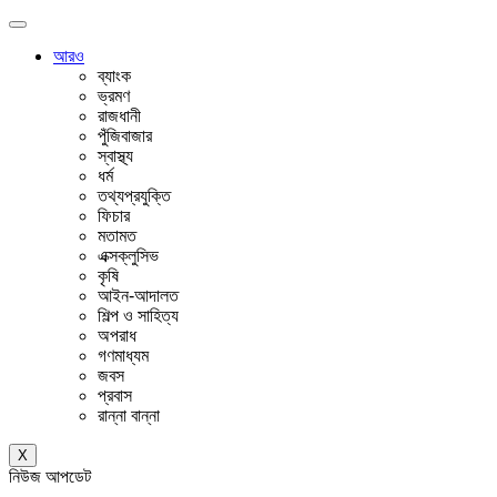
আরও
ব্যাংক
ভ্রমণ
রাজধানী
পুঁজিবাজার
স্বাস্থ্য
ধর্ম
তথ্যপ্রযুক্তি
ফিচার
মতামত
এক্সক্লুসিভ
কৃষি
আইন-আদালত
শিল্প ও সাহিত্য
অপরাধ
গণমাধ্যম
জবস
প্রবাস
রান্না বান্না
X
নিউজ আপডেট