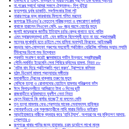
একসাথে ৫ এমপি, উন্নয়ন ও নারায়ণগঞ্জের প্রশ্নে এক থাকার প্রত্যয়
না.গঞ্জের স্বার্থে আমরা সকলে ঐক্যবদ্ধ– দিপু ভূঁইয়া
ফতুল্লায় দুর্ধষ ডাকাতি, স্বর্ণালংকার টাকা লুট
নারায়ণগঞ্জে বন্ধ কারখানায় মিললো গলিত মরদেহ
রূপগঞ্জে ইউএনও’র নেতৃত্বে পরিচ্ছন্নতা ও বৃক্ষরোপণ কর্মসূচি
বাবাকে হারালেন লিওনেল মেসি, ৬৮ বছর বয়সে হোর্হের মৃত্যু
জুলাই জাদুঘরকে জাতীয় ইতিহাস চর্চার কেন্দ্র বানাতে হবে: নাহিদ
এমন স্বাস্থ্যব্যবস্থা চাই, যেন কাউকে বিদেশমুখী হতে না হয়: প্রধানমন্ত্রী
সত্যের মুখোমুখি হতে চাইলে শেখ হাসিনা অবশ্যই ফিরবেন: আইনমন্ত্রী
বগুড়ায় আল-মোস্তফা গ্রুপের সহযোগী প্রতিষ্ঠান হেরিটেজ পলিমার অ্যান্ড ল্যামি
টিউবসের ডিপো শুভ উদ্বোধন
প্রকৃতি সংরক্ষণ করেই কক্সবাজারে পর্যটন উন্নয়ন: স্বরাষ্ট্রমন্ত্রী
সৌদি-সমর্থিত ইয়েমেনি সেনা শিবিরে হুথিদের হামলা, নিহত ৫৮
‘নাটক বাদ দিয়ে প্রতিশ্রুতি পূরণ করুন’, ট্রাম্পকে কলিবফ
হঠাৎ ডিভোর্স মামলা প্রত্যাহার সঙ্গীতার
মহাখালীতে ট্রেনের ধাক্কায় তরুণের মৃত্যু
মেসিকে হত্যা ও রোনালদোর হোটেলে হামলার পরিকল্পনা ফাঁস
ঈদে মিলাদুন্নবীতে আমিরাতে টানা ৩ দিনের ছুটি
রাজবাড়ীতে ছুরিকাঘাতে যুবলীগ নেতা নিহত
ছেলে থিয়াগো কি বার্সায় যাচ্ছে? যা বললেন মেসি
তনু হত্যা মামলায় ফের গ্রেপ্তার সাবেক সেনাসদস্য হাফিজুর
সোনারগাঁওয়ে এক স্কুলছাত্রীকে লাথি মারার ভিডিও ভাইরাল
আড়াইহাজারে নারীকে ব্যবহার করে ‘হানি ট্র্যাপ’, অপহরণের পর মুক্তিপণ আদায়,
গ্রেপ্তার ৩
রূপগঞ্জে খাবার পানির জন্য হাহাকার, চরম দুর্ভোগে লাখো মানুষ