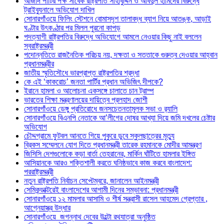
আজাদ পার্টির পক্ষ সাবেক রাষ্ট্রপতি সাহাবুদ্দিন ও আবদুল হামিদের বিরুদ্ধে
ট্রাইব্যুনালে অভিযোগ দাখিল
সোনারগাঁওয়ে ফিলিং স্টেশনে বোমাসদৃশ তালাবদ্ধ ব্যাগ নিয়ে আতঙ্ক, আড়াই
ঘণ্টার উৎকণ্ঠার পর মিলল পুরনো কাপড়
পদত্যাগী রাষ্ট্রপতির বিরুদ্ধে অভিযোগে আমলে নেওয়ার কিছু নাই বললেন
স্বরাষ্ট্রমন্ত্রী
পদোন্নতিতে রাজনৈতিক পরিচয় নয়, দক্ষতা ও সততাকে গুরুত্ব দেওয়ার আহ্বান
প্রধানমন্ত্রীর
জাতীয় স্মৃতিসৌধে ভারপ্রাপ্ত রাষ্ট্রপতির শ্রদ্ধা
কে এই ‘কাকরোচ’ জনতা পার্টির প্রধান অভিজিৎ দীপকে?
ইরানে হামলা ও আলোচনা একসঙ্গে চালাতে চান ট্রাম্প
ভারতের শিক্ষা মন্ত্রণালয়ের দায়িত্বে প্রলহাদ জোশী
সোনারগাঁওয়ে ডেঙ্গু প্রতিরোধে জনসচেতনতামূলক সভা ও র‍্যালি
সোনারগাঁওয়ে বিএনপি নেতাকে আ’লীগের দোষর আখ্যা দিয়ে জমি দখলের চেষ্টার
অভিযোগ
চৌদ্দগ্রামে ফুটবল আনতে গিয়ে পুকুরে ডুবে স্কুলছাত্রের মৃত্যু
ব্রিকস সম্মেলনে যোগ দিতে প্রধানমন্ত্রী তারেক রহমানকে মোদীর আমন্ত্রণ
জিসিসি দেশগুলোকে কড়া বার্তা তেহরানের, মার্কিন ঘাঁটিতে হামলার ইঙ্গিত
আসিয়ানকে আরও শক্তিশালী করতে ঘনিষ্ঠভাবে কাজ করবে বাংলাদেশ:
পররাষ্ট্রমন্ত্রী
নতুন রাষ্ট্রপতি নির্বাচন সেপ্টেম্বরে, জানালেন আইনমন্ত্রী
সেমিকন্ডাক্টরেই বাংলাদেশের আগামী দিনের সম্ভাবনা: প্রধানমন্ত্রী
সোনারগাঁওয়ে ১২ মামলার আসামি ও শীর্ষ সন্ত্রাসী রাসেল আহমেদ গ্রেপ্তার ,
আগ্নেয়াস্ত্র উদ্ধার
সোনারগাঁওয়ে জগন্নাথ দেবের উল্টো রথযাত্রা অনুষ্ঠিত