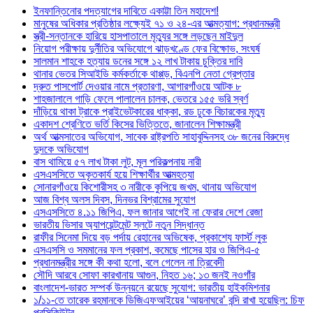
ইনফান্তিনোর পদত্যাগের দাবিতে একাট্টা তিন মহাদেশ!
মানুষের অধিকার প্রতিষ্ঠার লক্ষ্যেই ৭১ ও ২৪-এর আত্মত্যাগ: প্রধানমন্ত্রী
স্ত্রী-সন্তানকে হারিয়ে হাসপাতালে মৃত্যুর সঙ্গে লড়ছেন মাইদুল
নিয়োগ পরীক্ষায় দুর্নীতির অভিযোগে ঝাড়খণ্ডে ফের বিক্ষোভ, সংঘর্ষ
সালমান শাহকে হত্যায় ডনের সঙ্গে ১২ লাখ টাকায় চুক্তির দাবি
থানার ভেতর সিআইডি কর্মকর্তাকে থাপ্পড়, বিএনপি নেতা গ্রেপ্তার
দ্রুত পাসপোর্ট দেওয়ার নামে প্রতারণা, আগারগাঁওয়ে আটক ৮
শাহজালালে গাড়ি ফেলে পালালেন চালক, ভেতরে ১৫৫ ভরি স্বর্ণ
দাঁড়িয়ে থাকা ট্রাকে প্রাইভেটকারের ধাক্কা, রড ঢুকে বিচারকের মৃত্যু
একাদশ শ্রেণিতে ভর্তি কিসের ভিত্তিতে, জানালেন শিক্ষামন্ত্রী
অর্থ আত্মসাতের অভিযোগ, সাবেক রাষ্ট্রপতি সাহাবুদ্দিনসহ ৩৮ জনের বিরুদ্ধে
দুদকে অভিযোগ
বাস থামিয়ে ৫৭ লাখ টাকা লুট, মূল পরিকল্পনায় নারী
এসএসসিতে অকৃতকার্য হয়ে শিক্ষার্থীর আত্মহত্যা
সোনারগাঁওয়ে কিশোরীসহ ৩ নারীকে কুপিয়ে জখম, থানায় অভিযোগ
আজ বিশ্ব অলস দিবস, দিনভর বিশ্রামের সুযোগ
এসএসসিতে ৪.১১ জিপিএ, ফল জানার আগেই না ফেরার দেশে রেজা
ভারতীয় ভিসার অ্যাপয়েন্টমেন্ট স্লটে নতুন সিদ্ধান্ত
রাফীর সিনেমা দিয়ে বড় পর্দায় রেহানের অভিষেক, প্রকাশ্যে ফার্স্ট লুক
এসএসসি ও সমমানের ফল প্রকাশ, কমেছে পাসের হার ও জিপিএ-৫
প্রধানমন্ত্রীর সঙ্গে কী কথা হলো, বলে গেলেন না ত্রিবেদী
সৌদি আরবে সোফা কারখানায় আগুন, নিহত ১৬; ১৩ জনই নওগাঁর
বাংলাদেশ-ভারত সম্পর্ক উন্নয়নে রয়েছে সুযোগ: ভারতীয় হাইকমিশনার
১/১১-তে তারেক রহমানকে ডিজিএফআইয়ের ‘আয়নাঘরে’ বন্দি রাখা হয়েছিল: চিফ
প্রসিকিউটর