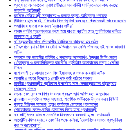
প্রত্যন্ত এলাকাতেও ত্রাণ পৌঁছাতে সব বাহিনী সমন্বিতভাবে কাজ করছে:
জ্বালানি প্রতিমন্ত্রী
জামিনে বেরিয়ে স্ত্রী-সন্তানসহ ৬ জনকে হত্যা, অভিযুক্ত পলাতক
ইন্টার্নদের হাত ধরেই চিকিৎসায় বিদেশমুখিতা বন্ধ হবে: প্রধানমন্ত্রী তারেক রহমান
গজারিয়ায় যাত্রা শুরু করল ‘ন্যাচার লাউঞ্জ’
পানাম নগরীর প্রবেশদ্বারে ধ্বংস হয়ে যাওয়া প্রাচীন সেতু পুননির্মাণের দাবিতে
মানববন্ধন ও র‌্যালী
বাণিজ্যমন্ত্রীর সাথে ইউরোপীয় ইউনিয়নের রাষ্ট্রদূত এর বৈঠক
চৌদ্দগ্রামে র‌্যাব-বিজিবির যৌথ অভিযানে ৭০ কেজি গাঁজাসহ দুই মাদক কারবারি
আটক
সুন্দরবনে বড় জাহাঙ্গীর বাহিনীর ৩ সদস্যের আত্মসমর্পণ, উদ্ধার জিম্মি জেলে
ধোঁকামুক্ত ও জবাবদিহিমূলক রাজনীতি প্রতিষ্ঠাই জামায়াতের লক্ষ্য : সেলিম
উদ্দিন
যশোরগামী ১৪ হাজার ৫০০ পিস ইয়াবাসহ ৪ মাদক কারবারি আটক
আগামী ৫ বছরে বিদেশে ১ কোটি দক্ষ কর্মী পাঠাবে সরকার
মাননীয় প্রধানমন্ত্রীর প্রতিরক্ষা উপদেষ্টার সঙ্গে নেদারল্যান্ডসের রাষ্ট্রদূতের
সৌজন্য সাক্ষাৎ
সড়ক, রেল, বন্দর ও বিশ্ববিদ্যালয় প্রকল্পে ভূমি অধিগ্রহণ অনুমোদন
বান্দরবানে বন্যার্তদের খাদ্য সহায়তা, শতাধিক পর্যটককে উদ্ধার করল বিজিবি
বন্যায় বিচ্ছিন্ন সাজেক, ত্রাণ কার্যক্রম জোরদার প্রশাসনের
শেয়ারবাজার কেলেঙ্কারির হোতাদের বিচার হবে: প্রধানমন্ত্রী
বার কাউন্সিলের আদলে সাংবাদিক নিবন্ধনের ব্যবস্থা হচ্ছে: তথ্যমন্ত্রী
আর্জেন্টিনা-মিশর ম্যাচের রেফারির পক্ষে কলিনা, ‘রেফারিদের সততা প্রশ্নবিদ্ধ
করা অগ্রহণযোগ্য’