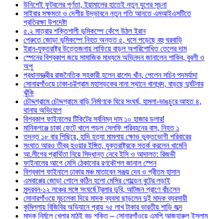
উনিশেই ফুটবলের পূর্ণতা, ইয়ামালের হাতেই নতুন যুগের সূচনা
সাইবার সক্ষমতা ও দেশীয় উদ্ভাবনে নতুন গতি আনতে এমআইএসটিতে
প্রতিরক্ষা উপদেষ্টা
৫.২ মাত্রার শক্তিশালী ভূমিকম্পে কেঁপে উঠল ইরান
পেরুতে জোড়া ভূমিকম্পে নিহত অন্তত ৫, ধসে পড়েছে বহু ঘরবাড়ি
ইরান-যুক্তরাষ্ট্র উত্তেজনায় লাফিয়ে বাড়ল অপরিশোধিত তেলের দাম
স্পেনের বিশ্বকাপ জয়ে সামাজিক মাধ্যমে অভিনন্দন জানালেন শাকিব, বুবলী ও
অপু
প্রধানমন্ত্রীর রাজনৈতিক সহকারী হলেন রাশেদ খাঁন, পেলেন সচিব পদমর্যাদা
সোনারগাঁওয়ে ঢাকা-চট্টগ্রাম মহাসড়কের নানা স্থানে খানাখন্দ, বাড়ছে দুর্ঘটনার
ঝুঁকি
চৌদ্দগ্রামে চৌদ্দগ্রামে বাড়ি নির্মাণকে ঘিরে সংঘর্ষ, হামলা-ভাঙচুরে আহত ৪,
থানায় অভিযোগ
বিশ্বকাপ ফাইনালের টিকিটের সর্বনিম্ন দাম ১০ হাজার ডলার!
মানিকগঞ্জে চাকা ফেটে খালে পড়ল সেলফি পরিবহনের বাস, নিহত ১
তদন্ত ১৮ বার পিছিয়ে, হাদি হত্যা মামলায় ক্ষোভ ভুক্তভোগী পরিবারের
সংঘাত আরও তীব্র হওয়ার ইঙ্গিত, যুক্তরাষ্ট্রকে সতর্ক করলেন খামেনি
আ.লীগের প্রার্থিতা নিয়ে সিদ্ধান্ত নেবে ইসি ও আদালত: রিজভী
ফাইনালের আগে মেসি ঠেকানোর রণকৌশল জানাল স্পেন
বিশ্বকাপ ফাইনালে ঢাকার মঞ্চ মাতাবেন সঞ্জয় দেব ও প্রীতম হাসান
এমবাপ্পের জোড়া গোলে কঠিন হলো মেসির গোল্ডেন বুটের লড়াই
সুন্দরবন-১২ লঞ্চের সঙ্গে সংঘর্ষে ট্রলার ডুবি, আটজন প্রাণে বাঁচলেন
সোনারগাঁওয়ে মুচলেকা দিয়ে মাদক ব্যবসা ছাড়লেন দুই মাদক ব্যবসায়ী
কুমিল্লায় বিজিবির অভিযানে প্রায় ৭৫ লাখ টাকার ভারতীয় শাড়ি জব্দ
মাদক নির্মূলে খেলার মাঠই বড় শক্তি – সোনারগাঁওয়ে এমপি আজহারুল ইসলাম