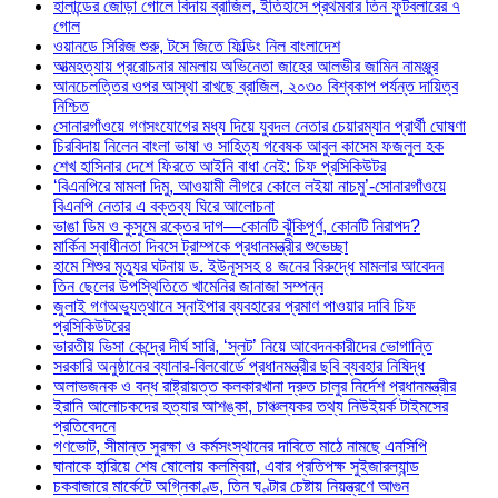
হালান্ডের জোড়া গোলে বিদায় ব্রাজিল, ইতিহাসে প্রথমবার তিন ফুটবলারের ৭
গোল
ওয়ানডে সিরিজ শুরু, টসে জিতে ফিল্ডিং নিল বাংলাদেশ
আত্মহত্যায় প্ররোচনার মামলায় অভিনেতা জাহের আলভীর জামিন নামঞ্জুর
আনচেলত্তির ওপর আস্থা রাখছে ব্রাজিল, ২০৩০ বিশ্বকাপ পর্যন্ত দায়িত্ব
নিশ্চিত
সোনারগাঁওয়ে গণসংযোগের মধ্য দিয়ে যুবদল নেতার চেয়ারম্যান প্রার্থী ঘোষণা
চিরবিদায় নিলেন বাংলা ভাষা ও সাহিত্য গবেষক আবুল কাসেম ফজলুল হক
শেখ হাসিনার দেশে ফিরতে আইনি বাধা নেই: চিফ প্রসিকিউটর
‘বিএনপিরে মামলা দিমু, আওয়ামী লীগরে কোলে লইয়া নাচমু’-সোনারগাঁওয়ে
বিএনপি নেতার এ বক্তব্য ঘিরে আলোচনা
ভাঙা ডিম ও কুসুমে রক্তের দাগ—কোনটি ঝুঁকিপূর্ণ, কোনটি নিরাপদ?
মার্কিন স্বাধীনতা দিবসে ট্রাম্পকে প্রধানমন্ত্রীর শুভেচ্ছা
হামে শিশুর মৃত্যুর ঘটনায় ড. ইউনূসসহ ৪ জনের বিরুদ্ধে মামলার আবেদন
তিন ছেলের উপস্থিতিতে খামেনির জানাজা সম্পন্ন
জুলাই গণঅভ্যুত্থানে স্নাইপার ব্যবহারের প্রমাণ পাওয়ার দাবি চিফ
প্রসিকিউটরের
ভারতীয় ভিসা কেন্দ্রে দীর্ঘ সারি, ‘স্লট’ নিয়ে আবেদনকারীদের ভোগান্তি
সরকারি অনুষ্ঠানের ব্যানার-বিলবোর্ডে প্রধানমন্ত্রীর ছবি ব্যবহার নিষিদ্ধ
অলাভজনক ও বন্ধ রাষ্ট্রায়ত্ত কলকারখানা দ্রুত চালুর নির্দেশ প্রধানমন্ত্রীর
ইরানি আলোচকদের হত্যার আশঙ্কা, চাঞ্চল্যকর তথ্য নিউইয়র্ক টাইমসের
প্রতিবেদনে
গণভোট, সীমান্ত সুরক্ষা ও কর্মসংস্থানের দাবিতে মাঠে নামছে এনসিপি
ঘানাকে হারিয়ে শেষ ষোলোয় কলম্বিয়া, এবার প্রতিপক্ষ সুইজারল্যান্ড
চকবাজারে মার্কেটে অগ্নিকাণ্ড, তিন ঘণ্টার চেষ্টায় নিয়ন্ত্রণে আগুন