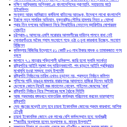
দক্ষিণ আফ্রিকায় অগ্নিকাণ্ডে বাংলাদেশিদের প্রাণহানি, সহায়তায় মাঠে
হাইকমিশন
সংযুক্ত আরব আমিরাতে কর্মভিসা বাতিলের আতঙ্ক, উদ্বেগে লাখো বাংলাদেশি
ইরাকে নতুন সামরিক অভিযান, যুক্তরাষ্ট্র-সৌদির হামলায় নিহত ৮ যোদ্ধা
প্রায় তিন দশকের অভিজ্ঞতা নিয়ে সিআইডির নেতৃত্বে ব্যারিস্টার মোশাররফ
হোছাইন
চট্টগ্রাম-২ আসনের এমপি সরোয়ার আলমগীরের দায়িত্ব পালনে বাধা নেই
সোনারগাঁওয়ে অবৈধ গ্যাস সংযোগে গড়ে ওঠা ৩ চুনা কারখানা উচ্ছেদ, সংযোগ
বিচ্ছিন্ন
কুমিল্লায় বিজিবির উদ্যোগে ৫১ কোটি ৮৩ লাখ টাকার মাদক ও তামাকজাত পণ্য
ধ্বংস
জাপানে ৭.১ মাত্রার শক্তিশালী ভূমিকম্প, জারি হলো সুনামি সতর্কতা
রাষ্ট্রপতির আইনি সুরক্ষা শুধু দায়িত্বকালেই, পদ ছাড়লে আইনি প্রক্রিয়ার
মুখোমুখি হওয়া সম্ভব: তথ্য উপদেষ্টা
রাষ্ট্রপতি নির্বাচনের তারিখ এখনও চূড়ান্ত নয়, প্রস্তুত নির্বাচন কমিশন
পুলিশের গাড়ি ভাঙচুর মামলায় নারায়ণগঞ্জ আদালতে হাজিরা দিলেন আইভী
ছেলেকে কোলে নিয়েই মঞ্চ মাতালেন নোবেল, গাইলেন জেমসের ‘বাবা’
রাষ্ট্রপতি নির্বাচন নিয়ে স্পিকারের সঙ্গে বৈঠকে সিইসি
আজ প্রথমবার বঙ্গভবনে দাফতরিক কার্যক্রম পরিচালনা করবেন ভারপ্রাপ্ত
রাষ্ট্রপতি
দেড় বছরের মধ্যেই চালু হবে চায়না ইকোনমিক জোনের প্রথম কারখানা: আশিক
চৌধুরী
চায়না ইকোনমিক জোনে এক লাখের বেশি কর্মসংস্থান হবে: অর্থমন্ত্রী
**জাতীয় অধ্যাপক হলেন অধ্যাপক ড. মাহবুব উল্লাহ**
সম্পদের হিসাব না দেওয়ায় এসকে সুর চৌধুরীর ৩ বছরের সশ্রম কারাদণ্ড