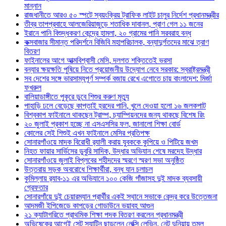
মান্নান
রাজধানীতে আরও ৫০ স্পটে স্বয়ংক্রিয় ট্রাফিক লাইট চালুর নির্দেশ প্রধানমন্ত্রীর
তীব্র তাপপ্রবাহে আলজেরিয়াজুড়ে শতাধিক দাবানল, প্রাণ গেল ১১ জনের
ইরানে পানি বিশুদ্ধকরণ কেন্দ্রে হামলা, ২০ গ্রামের পানি সরবরাহ বন্ধ
কক্সবাজার সীমান্ত পরিদর্শনে বিজিবি মহাপরিচালক, বন্যাদুর্গতদের মাঝে ত্রাণ
বিতরণ
ফাইনালের আগে আত্মবিশ্বাসী মেসি, দলগত শক্তিতেই ভরসা
বন্যার ক্ষয়ক্ষতি পুষিয়ে নিতে প্রয়োজনীয় উদ্যোগ নেবে সরকার: স্বরাষ্ট্রমন্ত্রী
সব দেশের সঙ্গে ভারসাম্যপূর্ণ সম্পর্ক বজায় রেখে এগোতে চায় বাংলাদেশ: মির্জা
ফখরুল
বালিয়াডাঙ্গীতে পুকূরে ডুবে শিশুর করুণ মৃত্যু
পাহাড়ি ঢলে বেড়েছে কাপ্তাই হ্রদের পানি, খুলে দেওয়া হলো ১৬ জলকপাট
বিশ্বকাপ ফাইনালে থাকছেন ট্রাম্প, চ্যাম্পিয়নদের জন্য থাকছে বিশেষ রিং
২০ জুলাই প্রকাশ হচ্ছে না এসএসসির ফল, জানালো শিক্ষা বোর্ড
কোলের সেই শিশুই এখন ফাইনালে মেসির প্রতিপক্ষ
সোনারগাঁওয়ে মাদক বিরোধী র‌্যালী করায় যুবককে কুপিয়ে ও পিটিয়ে জখম
নিহত ফায়ার সার্ভিসের ডুবুরি সাদিক, উদ্ধার অভিযান শেষে মরদেহ উদ্ধার
সোনারগাঁওয়ে জুলাই বিপ্লবের শহীদদের স্মরণে স্মরণ সভা অনুষ্ঠিত
উত্তরায় সড়ক অবরোধে শিক্ষার্থীরা, বন্ধ যান চলাচল
কুমিল্লায় র‍্যাব-১১ এর অভিযানে ১০০ কেজি গাঁজাসহ দুই মাদক ব্যবসায়ী
গ্রেফতার
সোনারগাঁয়ে দুই চেয়ারম্যান প্রার্থীর একই স্থানে সভাকে কেন্দ্র করে উত্তেজনা
আদমজী ইপিজেডে কাপড়ের গোডাউনে ভয়াবহ আগুন
২১ ক্যাটাগরিতে প্রাথমিক শিক্ষা পদক বিতরণ করলেন প্রধানমন্ত্রী
অভিষেকের আগেই সেন্ট স্যাটিন ছাড়লেন লেক্সি লেভিন, নেট দুনিয়ায় তুমুল