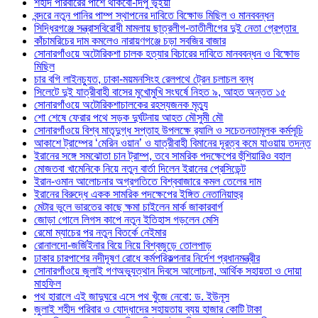
শহীদ পরিবারের পাশে থাকবো-দিপু ভূঁইয়া
বন্দরে নতুন পানির পাম্প স্থাপনের দাবিতে বিক্ষোভ মিছিল ও মানববন্ধন
সিদ্ধিরগঞ্জে সন্ত্রাসবিরোধী মামলায় ছাত্রলীগ-তাতীলীগের দুই নেতা গ্রেপ্তার ‎
কাঁচামরিচের দাম কমলেও নারায়ণগঞ্জে চড়া সবজির বাজার
সোনারগাঁওয়ে অটোরিকশা চালক হত্যার বিচারের দাবিতে মানববন্ধন ও বিক্ষোভ
মিছিল
চার বগি লাইনচ্যুত, ঢাকা-ময়মনসিংহ রেলপথে ট্রেন চলাচল বন্ধ
সিলেটে দুই যাত্রীবাহী বাসের মুখোমুখি সংঘর্ষে নিহত ৯, আহত অন্তত ১৫
সোনারগাঁওয়ে অটোরিকশাচালকের রহস্যজনক মৃত্যু
শো শেষে ফেরার পথে সড়ক দুর্ঘটনায় আহত মৌসুমী মৌ
সোনারগাঁওয়ে বিশ্ব মাতৃদুগ্ধ সপ্তাহ উপলক্ষে র‍্যালি ও সচেতনতামূলক কর্মসূচি
আকাশে ট্রাম্পের ‘মেরিন ওয়ান’ ও যাত্রীবাহী বিমানের দূরত্ব কমে যাওয়ায় তদন্ত
ইরানের সঙ্গে সমঝোতা চান ট্রাম্প, তবে সামরিক পদক্ষেপের হুঁশিয়ারিও বহাল
মোজতবা খামেনিকে নিয়ে নতুন বার্তা দিলেন ইরানের প্রেসিডেন্ট
ইরান-ওমান আলোচনার অগ্রগতিতে বিশ্ববাজারে কমল তেলের দাম
ইরানের বিরুদ্ধে একক সামরিক পদক্ষেপের ইঙ্গিত নেতানিয়াহুর
মেটার ভুলে ভারতের কাছে ক্ষমা চাইলেন মার্ক জাকারবার্গ
জোড়া গোলে লিগস কাপে নতুন ইতিহাস গড়লেন মেসি
রেমো ম্যাচের পর নতুন বিতর্কে নেইমার
রোনালদো-জর্জিইনার বিয়ে নিয়ে বিশ্বজুড়ে তোলপাড়
ঢাকার চারপাশের নদীদূষণ রোধে কর্মপরিকল্পনার নির্দেশ প্রধানমন্ত্রীর
সোনারগাঁওয়ে জুলাই গণঅভ্যুত্থান দিবসে আলোচনা, আর্থিক সহায়তা ও দোয়া
মাহফিল
পথ হারালে এই জাদুঘরে এসে পথ খুঁজে নেবো: ড. ইউনূস
জুলাই শহীদ পরিবার ও যোদ্ধাদের সহায়তায় ব্যয় হাজার কোটি টাকা