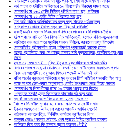
বিশ্বকাপের কোয়ার্টার ফাইনাল সূচি প্রকাশ, শেষ আটে জমজমাট লড়াই
অর্থ পাচার ও দুর্নীতির অভিযোগে ১০ শিল্পগোষ্ঠীর বিরুদ্ধে মামলা হচ্ছে
সোনারগাঁওয়ে ২৬৩ কেজি নিষিদ্ধ পলিথিন ব্যাগ জব্দ, জরিমানা
সোনারগাঁওয়ে ২৫ কেজি নিষিদ্ধ পিরানহা মাছ জব্দ
টানা ভারী বৃষ্টিতে অনির্দিষ্টকালের জন্য বন্ধ সাজেক পর্যটনকেন্দ্র
বিশ্বকাপের সেমিফাইনালে নতুন বল ‘ট্রিওন্ডা ফাইনাল’
স্বরাষ্ট্রমন্ত্রীর সঙ্গে জাতিসংঘের জঁ-পিয়েরে লাক্রোয়ার দ্বিপাক্ষিক বৈঠক
হঠাৎ গ্রামের বাড়িতে তিন কিংবদন্তি অভিনেত্রী, যশোরে ববিতা-সুচন্দা-চম্পা
অক্টোবরে শুরু হতে পারে স্থানীয় সরকার নির্বাচন, জানালেন তথ্য উপদেষ্টা
সেনাবাহিনীর গ্রীষ্মকালীন মহড়া পরিদর্শনে প্রধানমন্ত্রী তারেক রহমান
হরমুজ প্রণালিতে ফের ক্ষেপণাস্ত্র হামলার দাবি যুক্তরাষ্ট্রের, অস্বীকার-ব্যাখ্যায়
ইরান
হুমকি নয়, সম্মান চাই—চুক্তি ইস্যুতে যুক্তরাষ্ট্রকে বার্তা আরাঘচির
বিদায়ের পরও থামছে না রোনালদো বিতর্ক, কোচ মার্টিনেজের সিদ্ধান্তে প্রশ্ন
প্রিয় দল আর্জেন্টিনা, তবু আজ মিশরের পক্ষেই অভিনেত্রী বর্ষা
পলির অর্থের প্রভাবের অভিযোগে মুখ খুললেন শিল্পী সমিতির সভাপতি শিবা শানু
বঙ্গোপসাগরে তেল-গ্যাস অনুসন্ধান, দেশীয় উৎপাদনে জোর দিচ্ছে সরকার
সোনারগাঁওয়ে শিক্ষার্থীদের মাঝে ২০ হাজার গাছের চারা বিতরণ
প্লেব্যাক সম্রাট এন্ড্রু কিশোরকে হারানোর ষষ্ঠ বছর আজ
ন্যাটো সম্মেলনের আগে কিয়েভে রুশ হামলা, নিহত ১১
ট্রাম্পের ডিজিটাল মুদ্রায় বড় ধাক্কা, ক্ষতি ৩৮০ কোটি ডলার
ইকরার আত্মহত্যা : অভিনেতা জাহের আলভীর জামিন মেলেনি
কাঠগড়ায় আনচেলত্তি, ফিনিশিং ব্যর্থতায় ব্রাজিলের বিদায়
কান্নায় ভেঙে পড়লেন নেইমার, শেষ ম্যাচের ইঙ্গিত ব্রাজিল তারকার
আমিরকে বিয়ে করে কি ইসলাম গ্রহণ করলেন গৌরী?