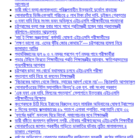
আলোচনা
ভারী বর্ষণে বন্যা-জলাবদ্ধতা: পরিকল্পনাহীন উন্নয়নই দুর্ভোগ বাড়াচ্ছে
সোনারগাঁয়ে ডিজিএফআই পরিচয়ে ৫ লাখ টাকা চাঁদা দাবি, দুইজন গ্রেপ্তার
৩ দফা দাবি নিয়ে সংসদ ভবন অভিমুখে এইচএসসি পরীক্ষার্থীদের পদযাত্রা
চট্টগ্রামের বন্যা শুরু হবার সাথে সাথে প্রতিমন্ত্রী হজ্বে আর প্রধানমন্ত্রী
বরিশালে–হাসনাত আব্দুল্লাহ
‘মার্চ টু শিক্ষা মন্ত্রণালয়’ কর্মসূচি ঘোষণা এইচএসসি পরীক্ষার্থীদের
‘লক্ষণ ভালো নয়, এদের খুঁটির জোর কোথায়?’— চট্টগ্রামের হামলা নিয়ে
জামায়াত আমির
পদার্থবিজ্ঞানের ভুল ৬ ও ৭ নম্বর প্রশ্নে পূর্ণ নম্বর পাবে পরীক্ষার্থীরা
পড়ার টেবিলে ফিরতে শিক্ষার্থীদের প্রতি শিক্ষামন্ত্রীর আহ্বান, ক্ষতিগ্রস্তদের
পুনঃপরীক্ষার আশ্বাস
চট্টগ্রাম ছাড়া সব বোর্ডে যথাসময়ে চলবে এইচএসসি পরীক্ষা
পদত্যাগ দাবি নিয়ে যা বললেন শিক্ষামন্ত্রী
‘বিচারকের আসন থেকে বিদায়, ন্যায়ের আদর্শ থেকে নয়’— বিচারপতি আশফাকুল
সোনারগাঁওয়ের লিটল ম্যাগাজিন কিনতু’র এক যুগ, বর্ষা সংখ্যা প্রকাশ
‘এক দফা এক দাবি, মিলনের পদত্যাগ’ স্লোগানে উত্তরায় এইচএসসি
পরীক্ষার্থীদের বিক্ষোভ
কংগ্রেসকে চিঠি দিয়ে ইরানের বিরুদ্ধে নতুন সামরিক অভিযানের ঘোষণা ট্রাম্পের
৮ দিনের বন্যায় কক্সবাজারের ৪৯ শতাংশ এলাকা প্লাবিত, প্রাণহানি বেড়ে ৩২
‘ফার্মের মুরগি’ মন্তব্য ঘিরে বিতর্ক, সমালোচনার মুখে শিক্ষামন্ত্রী
ভারী বৃষ্টিতে জলমগ্ন কুমিল্লা নগরী, নৌকায় পরীক্ষাকেন্দ্রে এইচএসসি শিক্ষার্থীরা
সোনারগাঁওয়ে জাপান প্রবাসীর গাড়িতে ডাকাতির ঘটনায় লুন্ঠিত মালামালসহ ৪
ডাকাত গ্রেপ্তার
ধর্ষণের অভিযোগে গ্রেপ্তার শ্রাবন্তীর ব্যক্তিগত সহকারী, কঠোর শাস্তির দাবি