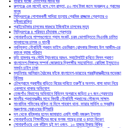
হারিয়ে যাচ্ছে ঐতিহ্যের মাটির ঘর
রুপগঞ্জে এক মাসেই ধসে গেল রাস্তা, ৫০ লাখ টাকা জলে অবরুদ্ধ ৫ গ্রামের
মানুষ
সিদ্ধিরগঞ্জে পোশাককর্মী সাদিয়া হত্যায় প্রেমিক রাজ্জাক গ্রেপ্তার ও
স্বীকারোক্তি
প্রাইভেটকার চালকের মারধরে ইজিবাইক চালকের মৃত্যু
সিদ্ধিরগঞ্জে ৪ পরিবহন চাঁদাবাজ গ্রেপ্তার
সোনারগাঁওয়ে পাম্পগুলোতে গ্যাস সংকট, চরম ভোগান্তিতে সিএনজি চালিত
যানবাহনের চালক ও যাত্রী
নবনিযুক্ত নৌবাহিনী প্রধান ভাইস এডমিরাল খোন্দকার মিসবাহ উল আজীম-এর
র‍্যাংক ব্যাজ পরিধান
হুতি হামলার পর সৌদি ট্যাংকারে আগুন, স্যাটেলাইট ছবিতে মিলল প্রমাণ
বাংলাদেশ-সিঙ্গাপুর সম্পর্ক জোরদারে দ্বিপক্ষীয় সহযোগিতা, রোহিঙ্গা ইস্যুতেও
সমর্থন চাইল ঢাকা
ম্যানিলায় আসিয়ান বৈঠকের ফাঁকে বাংলাদেশ-ভারতের পররাষ্ট্রমন্ত্রীদের শুভেচ্ছা
বিনিময়
চৌদ্দগ্রামে প্রবাসীর বাড়িতে বিয়ের দাবিতে তরুণী’র অনশন, বাসা ভাড়া নিয়ে
একসাথে থাকার অভিযোগ
তেজগাঁও বিভাগের অভিযানে বিভিন্ন অপরাধে জড়িত ৫৭ জন গ্রেফতার
মাননীয় প্রধানমন্ত্রীর সাথে বিদায়ী নৌবাহিনী প্রধানের সৌজন্য সাক্ষাৎ
সাংবাদিক শফিকের মুক্তি না দিলে শাহবাগ থানা, ফায়ার সার্ভিস ও স্বরাষ্ট্র
মন্ত্রণালয় ঘেরাওয়ের হুঁশিয়ারি
দল থেকে বহিষ্কার হলেন জামায়াত এমপি গাজী নজরুল ইসলাম
সোনারগাঁওয়ে শিক্ষার্থীদের মাঝে ফলজ গাছের চারা ও ছাতা বিতরণ ​
সোনারগাঁওয়ে এক কাঁঠাল দুই মণ ওজন, ১০ হাজার টাকায় বিক্রি