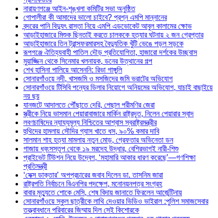
নারায়ণগঞ্জে আইন-শৃঙ্খলা কমিটির সভা অনুষ্ঠিত
গোপালীরা কী আমাদের ভালো চাইবে? প্রশ্ন এমপি মান্নানের
বন্দরের পানি বিদ্যুৎ রাস্তা নিয়ে এমপি এডভোকেট আবুল কালামের ক্ষোভ
আড়াইহাজারে মিশুক ছিনতাই করতে চালককে হত্যার ঘটনায় ২ জন গ্রেপ্তার
আড়াইহাজারে তিন ট্রান্সফরমারসহ বৈদ্যুতিক খুঁটি ভেঙে পড়ল সড়কে
রূপগঞ্জে ঐতিহ্যবাহী পাতিল দৌড় প্রতিযোগিতা, হাজারো দর্শকের উচ্ছ্বাস
মুয়াজ্জিন থেকে সিনেমার খলনায়ক, ডনের উত্থানের গল্প
শেখ হাসিনা পালিয়ে আসেননি: রিভা গাঙ্গুলি
সোনারগাঁওয়ে নদী, খাসজমি ও মসজিদের জমি ভরাটের অভিযোগ
সোনারগাঁওয়ে টিসিবি পন্যের ডিলার নিয়োগে অনিয়মের অভিযোগ, যাচাই বাছাইয়ে
নয় ছয়
যানজটে আদালতে পৌঁছাতে দেরি, পেছাল পরীমণির জেরা
স্ত্রীকে নিয়ে ভাসমান পেয়ারাবাজারে মার্কিন রাষ্ট্রদূত, নিলেন পেয়ারার স্বাদ
লবণচাষিদের ন্যায্যমূল্য নিশ্চিতের আশ্বাস স্বরাষ্ট্রমন্ত্রীর
হুথিদের হামলায় সৌদির গ্যাস খাতে ধস, ৯০% কমার দাবি
সালমান শাহ হত্যা মামলায় নতুন মোড়, গ্রেফতার অভিনেতা ডন
গাজায় ধ্বংসস্তূপ থেকে ১৯ মরদেহ উদ্ধার, বেশিরভাগই নারী-শিশু
প্রাইভেট টিউশন নিয়ে উদ্বেগ, ‘মহামারি আকার ধারণ করেছে’—গণশিক্ষা
প্রতিমন্ত্রী
‘সেক্স ডাক্তার’ অপপ্রচারের জবাব দিলেন ডা. তাসনিম জারা
রাষ্ট্রপতি নির্বাচনে বিএনপির পদক্ষেপ, মনোনয়নপত্র সংগ্রহ
বাবার মৃত্যুতে শোকে মেসি, শেষ বিদায় জানাতে ফিরলেন আর্জেন্টিনায়
সোনারগাঁওয়ে স্কুল ছাত্রীকে লাথি দেওয়ার ভিডিও ভাইরাল :পুলিশ সমাজসেবার
তত্ত্বাবধানে পরিবারের জিম্মায় দিল সেই কিশোরকে