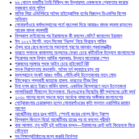
৯৯ বোতল ভারতীয় তৈরি নিষিদ্ধ মদ উদ্ধারসহ একজনকে গ্রেফতার করেছে
সবুজবাগ থানা পুলিশ
মানিক মিয়া এভিনিউয়ে অবৈধ হাইড্রোলিক হর্নের বিরুদ্ধে ডিএমপির বিশেষ
অভিযান
সোনারগাঁওয়ে কর্মসংস্থানের শর্তে মুচলেকা দিয়ে আবারও মাদক ব্যবসা ছাড়লেন
আরেক মাদক ব্যবসায়ী
বিশ্বকাপ ফাইনালের পর ইয়ামালকে কী বললেন মেসি? জানালেন ইয়ামাল
ঈদ ২০২৭ টার্গেট, নতুন সিনেমা ‘নিঃস্ব’ নিয়ে ফিরছেন শাকিব
ঐক্য ধরে রেখে জনগণের প্রত্যাশা পূরণের আহ্বান প্রধানমন্ত্রীর
ভারতে পলাতক কামালসহ অন্যদের ফেরত চেয়ে কূটনৈতিক উদ্যোগ বাংলাদেশের
শিরোপার সঙ্গে বিশাল আর্থিক পুরস্কার, উৎসবে মাতোয়ারা স্পেন
পুরুষদের সুরক্ষায় পৃথক আইন চেয়ে হাইকোর্টে রিট
সড়ক নিরাপত্তায় কড়াকড়ি, অবৈধ হর্ন ব্যবহারে ছাড় নয়
মধ্যপ্রাচ্যে সংকট আরও গভীর, সৌদি-হুথি উত্তেজনায় নতুন মোড়
ইউক্রেনে শস্যবাহী জাহাজে হামলা, ভারতের তীব্র নিন্দা
টানা দশম রাতে ইরানে মার্কিন হামলা, একাধিক বিস্ফোরণে নতুন উত্তেজনা
লালমনিরহাট সীমান্তে উত্তেজনা, বিএসএফের সিমেন্টের খুঁটি স্থাপনের চেষ্টা ব্যর্থ
২০৩০ সালের মধ্যে সড়কে মৃত্যু অর্ধেকে নামানোর অঙ্গীকার বাংলাদেশের
পেট্রোবাংলার চেয়ারম্যান হলেন সোনারগাঁওয়ের কৃতি সন্তান ওয়ালিউর রহমান
আপেল
আর্জেন্টিনার হারে দুঃখ পাইনি, স্পেনই জয়ের যোগ্য ছিল: ট্রাম্প
বিশ্বকাপ জিতলে বিয়ে! আর্জেন্টিনার হারের পর যা বললেন পরীমনি
বাবা আলাদা, তবু অটুট দুই ভাইয়ের বন্ধন—ইয়ামালের ছোট ভাই কিয়েনকে ঘিরে
কৌতূহল
সব শিক্ষাপ্রতিষ্ঠানের জন্য জরুরি নির্দেশনা