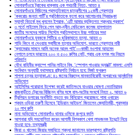
সোনারগাঁওয়ে ট্রাকের ধাক্কায় এক পথচারী নিহত, আহত ৪
সোনারগাঁওয়ে মিছিলের প্রস্তুতিকালে ছাত্রলীগের ১২কর্মী গ্রেপ্তার
‘ককরোচ জনতা পার্টি’র প্রতিষ্ঠাতাকে ফলো করে আলোচনায় প্রিয়াঙ্কা
স্যালুট বিতর্কে মুখ খুললেন ইশরাক, ‘এটি আমার ব্যক্তিগত শ্রদ্ধার প্রকাশ’
৩ শর্তে লাইসেন্স ফিরে পেল আদ্-দ্বীন মেডিকেল কলেজ হাসপাতাল
জাতীয় সংসদের সাউন্ড সিস্টেম প্রতিস্থাপনে উচ্চ পর্যায়ের সভা
সোনারগাঁওয়ে যুবককে পিটিয়ে ও ছুরিকাঘাতে হত্যা, আহত ৩
শাড়ি কিনে না দেওয়ায় স্বামীকে হত্যার অভিযোগ, ভারতে গ্রেপ্তার নারী
‘ক্যামেরার সামনে আমি অনেক আনন্দ পাই’—কাজী নওশাবা আহমেদ
নেপালে চলবে ভারতের ২০০ ও ৫০০ রুপির নোট, প্রায় এক দশক পর নিয়মে
পরিবর্তন
যৌথ বাহিনীর ক্যাম্পে পানির লাইনে বিষ, ‘স্পেশাল পাওয়ার অ্যাক্টে’ মামলা: এসপি
সংবিধান অনুযায়ী যথাসময়ে রাষ্ট্রপতি নির্বাচন হবে: মির্জা ফখরুল
শাপলা চত্বর হত্যাকাণ্ড: ৪১ জনের বিরুদ্ধে মানবতাবিরোধী অপরাধের আনুষ্ঠানিক
অভিযোগ
আইসিসির পরোয়ানা উপেক্ষা করেই জাতিসংঘে যাওয়ার ঘোষণা নেতানিয়াহুর
রাজবাড়ীতে ট্রেনের বিচ্ছিন্ন বগির সঙ্গে বাস-অটোর সংঘর্ষে নিহত ২, আহত ৬
ট্রিলিয়ন ডলারের অর্থনীতি গড়তে বড় বিনিয়োগ প্রয়োজন: শামা ওবায়েদ
প্রথম ওড়িয়া তরুণী হিসেবে ‘ইন্ডিয়ান আইডল’ জিতলেন জ্যোতির্ময়ী, পুরস্কার
২০ লাখ রুপি
নানা অভিযোগে সোনারগাঁও থানার ওসিকে রংপুরে বদলি
আপনারা যদি সহযোগিতা করেন আগামী বিশ্বকাপ খেলা লাভজনক ইভেন্টে নিয়ে
যাওয়া হবে- তথ্যমন্ত্রী
জিয়া ও খালেদা জিয়ার সমাধিতে শ্রদ্ধা জানালেন ভারপ্রাপ্ত রাষ্ট্রপতি