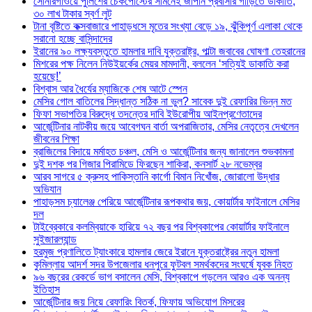
সোনারগাঁওয়ে পুলিশের চেকপোস্টের সামনেই জাপান প্রবাসীর গাড়িতে ডাকাতি,
৩০ লাখ টাকার স্বর্ণ লুট
টানা বৃষ্টিতে কক্সবাজারে পাহাড়ধসে মৃতের সংখ্যা বেড়ে ১৯, ঝুঁকিপূর্ণ এলাকা থেকে
সরানো হচ্ছে বাসিন্দাদের
ইরানের ৯০ লক্ষ্যবস্তুতে হামলার দাবি যুক্তরাষ্ট্র, পাল্টা জবাবের ঘোষণা তেহরানের
মিশরের পক্ষ নিলেন নিউইয়র্কের মেয়র মামদানী, বললেন ‘সত্যিই ডাকাতি করা
হয়েছে!’
বিশ্বাস আর ধৈর্যের ম্যাজিকে শেষ আটে স্পেন
মেসির গোল বাতিলের সিদ্ধান্ত সঠিক না ভুল? সাবেক দুই রেফারির ভিন্ন মত
ফিফা সভাপতির বিরুদ্ধে তদন্তের দাবি ইউরোপীয় আইনপ্রণেতাদের
আর্জেন্টিনার নাটকীয় জয়ে আবেগঘন বার্তা অপরাজিতার, মেসির নেতৃত্বে দেখলেন
জীবনের শিক্ষা
ব্রাজিলের বিদায়ে মর্মাহত চঞ্চল, মেসি ও আর্জেন্টিনার জন্য জানালেন শুভকামনা
দুই দশক পর গিজার পিরামিডে ফিরছেন শাকিরা, কনসার্ট ২৮ নভেম্বর
আরব সাগরে ৫ ক্রুসহ পাকিস্তানি কার্গো বিমান নিখোঁজ, জোরালো উদ্ধার
অভিযান
পাহাড়সম চ্যালেঞ্জ পেরিয়ে আর্জেন্টিনার রূপকথার জয়, কোয়ার্টার ফাইনালে মেসির
দল
টাইব্রেকারে কলম্বিয়াকে হারিয়ে ৭২ বছর পর বিশ্বকাপের কোয়ার্টার ফাইনালে
সুইজারল্যান্ড
হরমুজ প্রণালিতে ট্যাংকারে হামলার জেরে ইরানে যুক্তরাষ্ট্রের নতুন হামলা
কুমিল্লায় আদর্শ সদর উপজেলার ধনপুরে ফুটবল সমর্থকদের সংঘর্ষে যুবক নিহত
৯৬ বছরের রেকর্ডে ভাগ বসালেন মেসি, বিশ্বকাপে গড়লেন আরও এক অনন্য
ইতিহাস
আর্জেন্টিনার জয় নিয়ে রেফারিং বিতর্ক, ফিফায় অভিযোগ মিসরের