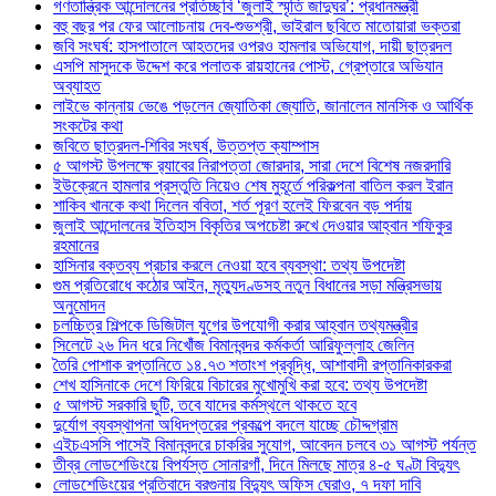
গণতান্ত্রিক আন্দোলনের প্রতিচ্ছবি ‘জুলাই স্মৃতি জাদুঘর’: প্রধানমন্ত্রী
বহু বছর পর ফের আলোচনায় দেব-শুভশ্রী, ভাইরাল ছবিতে মাতোয়ারা ভক্তরা
জবি সংঘর্ষ: হাসপাতালে আহতদের ওপরও হামলার অভিযোগ, দায়ী ছাত্রদল
এসপি মাসুদকে উদ্দেশ করে পলাতক রায়হানের পোস্ট, গ্রেপ্তারে অভিযান
অব্যাহত
লাইভে কান্নায় ভেঙে পড়লেন জ্যোতিকা জ্যোতি, জানালেন মানসিক ও আর্থিক
সংকটের কথা
জবিতে ছাত্রদল-শিবির সংঘর্ষ, উত্তপ্ত ক্যাম্পাস
৫ আগস্ট উপলক্ষে র‌্যাবের নিরাপত্তা জোরদার, সারা দেশে বিশেষ নজরদারি
ইউক্রেনে হামলার প্রস্তুতি নিয়েও শেষ মুহূর্তে পরিকল্পনা বাতিল করল ইরান
শাকিব খানকে কথা দিলেন ববিতা, শর্ত পূরণ হলেই ফিরবেন বড় পর্দায়
জুলাই আন্দোলনের ইতিহাস বিকৃতির অপচেষ্টা রুখে দেওয়ার আহ্বান শফিকুর
রহমানের
হাসিনার বক্তব্য প্রচার করলে নেওয়া হবে ব্যবস্থা: তথ্য উপদেষ্টা
গুম প্রতিরোধে কঠোর আইন, মৃত্যুদণ্ডসহ নতুন বিধানের সড়া মন্ত্রিসভায়
অনুমোদন
চলচ্চিত্র শিল্পকে ডিজিটাল যুগের উপযোগী করার আহ্বান তথ্যমন্ত্রীর
সিলেটে ২৬ দিন ধরে নিখোঁজ বিমানবন্দর কর্মকর্তা আরিফুল্লাহ জেলিন
তৈরি পোশাক রপ্তানিতে ১৪.৭৩ শতাংশ প্রবৃদ্ধি, আশাবাদী রপ্তানিকারকরা
শেখ হাসিনাকে দেশে ফিরিয়ে বিচারের মুখোমুখি করা হবে: তথ্য উপদেষ্টা
৫ আগস্ট সরকারি ছুটি, তবে যাদের কর্মস্থলে থাকতে হবে
দুর্যোগ ব্যবস্থাপনা অধিদপ্তরের প্রকল্পে বদলে যাচ্ছে চৌদ্দগ্রাম
এইচএসসি পাসেই বিমানবন্দরে চাকরির সুযোগ, আবেদন চলবে ৩১ আগস্ট পর্যন্ত
তীব্র লোডশেডিংয়ে বিপর্যস্ত সোনারগাঁ, দিনে মিলছে মাত্র ৪-৫ ঘণ্টা বিদ্যুৎ
লোডশেডিংয়ের প্রতিবাদে বরগুনায় বিদ্যুৎ অফিস ঘেরাও, ৭ দফা দাবি