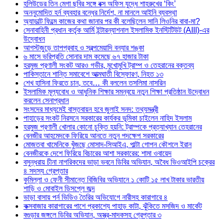
হলিউডের তিন মেগা ছবির সঙ্গে বক্স অফিস যুদ্ধে শাহরুখের ‘কিং’
অননুমোদিত হর্ন ব্যবহার বন্ধের নির্দেশ, না মানলে আইনি ব্যবস্থা
অ্যাডাল্ট ফিল্মে কাজের কথা জানার পর কী বলেছিলেন সানি লিওনির বাবা-মা?
সেনাবাহিনী প্রধান কর্তৃক আর্মি ইন্টারন্যাশনাল ইসলামিক ইনস্টিটিউট (AIII)-এর
উদ্বোধন
আগস্টজুড়ে তাপপ্রবাহ ও স্বল্পমেয়াদি বন্যার শঙ্কা
৬ মাসে ভরিপ্রতি সোনার দাম কমেছে ৬৭ হাজার টাকা
হরমুজ প্রণালী সংকট আরও গভীর, মুখোমুখি ট্রাম্প ও তেহরানের বক্তব্য
পাকিস্তানে শান্তি সমাবেশে আত্মঘাতী বিস্ফোরণ, নিহত ১৩
শেখ হাসিনা ফিরতে চান, তবে… কী বললেন তসলিমা নাসরিন
ইসলামিক মূল্যবোধ ও আধুনিক শিক্ষার সমন্বয়ে নতুন শিক্ষা প্রতিষ্ঠান উদ্বোধন
করলেন সেনাপ্রধান
সংসদের মাধ্যমেই বাস্তবায়ন হবে জুলাই সনদ: তথ্যমন্ত্রী
পাহাড়ের সংকট নিরসনে সরকারের কার্যকর ভূমিকা চাইলেন নাহিদ ইসলাম
হরমুজ প্রণালী খোলার কোনো চুক্তি হয়নি: ট্রাম্পকে প্রত্যাখ্যান তেহরানের
বেনজীর আহমেদকে ফিরিয়ে আনতে নতুন পদক্ষেপ সরকারের
মোজতবা খামেনিকে খুঁজছে মোসাদ-সিআইএ, পাল্টা গোপন কৌশলে ইরান
বেনজীরকে দেশে ফিরিয়ে বিচারের আশা সরকারের: শামা ওবায়েদ
বসুন্ধরায় চীনা নাগরিকদের ভাড়া ভবনে ডিবির অভিযান, অবৈধ ভিওআইপি চক্রের
৪ সদস্য গ্রেপ্তার
কুমিল্লা ও ফেনী সীমান্তে বিজিবির অভিযানে ১ কোটি ১৫ লাখ টাকার ভারতীয়
শাড়ি ও মোবাইল ডিসপ্লে জব্দ
ভাড়া বাসায় পর্ন ভিডিও তৈরির অভিযোগে নারীসহ কারাগারে ৪
কক্সবাজার কারাগারের পাশে প্রকাশ্যে পাহাড় কাটা, ঝুঁকিতে মসজিদ ও মার্কেট
বগুড়ার জঙ্গলে ডিবির অভিযান, অস্ত্র-মাদকসহ গ্রেপ্তার ৩