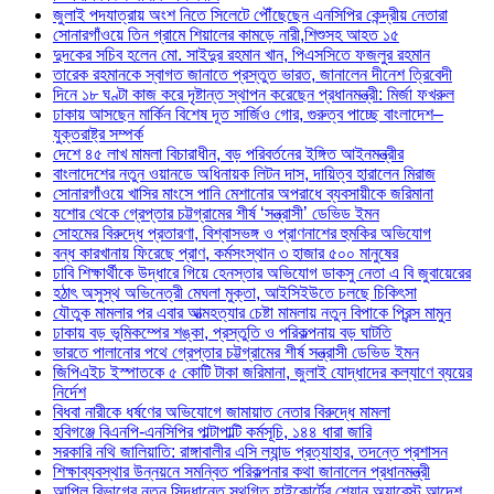
জুলাই পদযাত্রায় অংশ নিতে সিলেটে পৌঁছেছেন এনসিপির কেন্দ্রীয় নেতারা
সোনারগাঁওয়ে তিন গ্রামে শিয়ালের কামড়ে নারী,শিশুসহ আহত ১৫
দুদকের সচিব হলেন মো. সাইদুর রহমান খান, পিএসসিতে ফজলুর রহমান
তারেক রহমানকে স্বাগত জানাতে প্রস্তুত ভারত, জানালেন দীনেশ ত্রিবেদী
দিনে ১৮ ঘণ্টা কাজ করে দৃষ্টান্ত স্থাপন করেছেন প্রধানমন্ত্রী: মির্জা ফখরুল
ঢাকায় আসছেন মার্কিন বিশেষ দূত সার্জিও গোর, গুরুত্ব পাচ্ছে বাংলাদেশ–
যুক্তরাষ্ট্র সম্পর্ক
দেশে ৪৫ লাখ মামলা বিচারাধীন, বড় পরিবর্তনের ইঙ্গিত আইনমন্ত্রীর
বাংলাদেশের নতুন ওয়ানডে অধিনায়ক লিটন দাস, দায়িত্ব হারালেন মিরাজ
সোনারগাঁওয়ে খাসির মাংসে পানি মেশানোর অপরাধে ব্যবসায়ীকে জরিমানা
যশোর থেকে গ্রেপ্তার চট্টগ্রামের শীর্ষ ‘সন্ত্রাসী’ ডেভিড ইমন
সোহমের বিরুদ্ধে প্রতারণা, বিশ্বাসভঙ্গ ও প্রাণনাশের হুমকির অভিযোগ
বন্ধ কারখানায় ফিরেছে প্রাণ, কর্মসংস্থান ৩ হাজার ৫০০ মানুষের
ঢাবি শিক্ষার্থীকে উদ্ধারে গিয়ে হেনস্তার অভিযোগ ডাকসু নেতা এ বি জুবায়েরের
হঠাৎ অসুস্থ অভিনেত্রী মেঘলা মুক্তা, আইসিইউতে চলছে চিকিৎসা
যৌতুক মামলার পর এবার আত্মহত্যার চেষ্টা মামলায় নতুন বিপাকে প্রিন্স মামুন
ঢাকায় বড় ভূমিকম্পের শঙ্কা, প্রস্তুতি ও পরিকল্পনায় বড় ঘাটতি
ভারতে পালানোর পথে গ্রেপ্তার চট্টগ্রামের শীর্ষ সন্ত্রাসী ডেভিড ইমন
জিপিএইচ ইস্পাতকে ৫ কোটি টাকা জরিমানা, জুলাই যোদ্ধাদের কল্যাণে ব্যয়ের
নির্দেশ
বিধবা নারীকে ধর্ষণের অভিযোগে জামায়াত নেতার বিরুদ্ধে মামলা
হবিগঞ্জে বিএনপি-এনসিপির পাল্টাপাল্টি কর্মসূচি, ১৪৪ ধারা জারি
সরকারি নথি জালিয়াতি: রাঙ্গাবালীর এসি ল্যান্ড প্রত্যাহার, তদন্তে প্রশাসন
শিক্ষাব্যবস্থার উন্নয়নে সমন্বিত পরিকল্পনার কথা জানালেন প্রধানমন্ত্রী
আপিল বিভাগের নতুন সিদ্ধান্তে স্থগিত হাইকোর্টের শ্যোন অ্যারেস্ট আদেশ