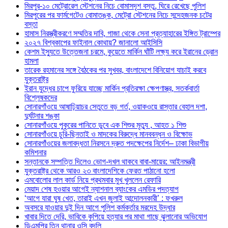
মিরপুর-১০ মেট্রোরেল স্টেশনের নিচে বোমাসদৃশ বস্তু, ঘিরে রেখেছে পুলিশ
মিরপুরের পর ফার্মগেটেও বোমাতঙ্ক, মেট্রো স্টেশনের নিচে সন্দেহজনক চটের
বস্তা
হামাস নিরস্ত্রীকরণে সম্মতির দাবি, গাজা থেকে সেনা প্রত্যাহারের ইঙ্গিত ট্রাম্পের
২০২৭ বিশ্বকাপের ফাইনাল কোথায়? জানালো আইসিসি
কেশম ইস্যুতে উত্তেজনা চরমে, কুয়েতে মার্কিন ঘাঁটি লক্ষ্য করে ইরানের ড্রোন
হামলা
তারেক রহমানের সঙ্গে বৈঠকের পর সুখবর, বাংলাদেশে বিনিয়োগ যাচাই করবে
যুক্তরাষ্ট্র
ইরান যুদ্ধের চাপে ফুরিয়ে যাচ্ছে মার্কিন প্রতিরক্ষা ক্ষেপণাস্ত্র, সতর্কবার্তা
বিশ্লেষকদের
সোনারগাঁওয়ে আষাঢ়িয়াচর সেতুতে বড় গর্ত, ওয়াকওয়ে রাস্তার বেহাল দশা,
দুর্ঘটনার শঙ্কা
সোনারগাঁওয়ে পুকুরের পানিতে ডুবে এক শিশুর মৃত্যু , আহত ১ শিশু
সোনারগাঁওয়ে চুরি-ছিনতাই ও মাদকের বিরুদ্ধে মানববন্ধন ও বিক্ষোভ
সোনারগাঁওয়ের জলাবদ্ধতা নিরসনে দ্রুত পদক্ষেপের নির্দেশ– ঢাকা বিভাগীয়
কমিশনার
সন্তানকে সম্পত্তি দিলেও ভোগ-দখল থাকবে বাবা-মায়ের: আইনমন্ত্রী
যুক্তরাষ্ট্র থেকে আরও ২৩ বাংলাদেশিকে ফেরত পাঠানো হলো
এমবোলোর লাল কার্ড নিয়ে প্রথমবার মুখ খুললেন রেফারি
মেয়াদ শেষ হওয়ার আগেই ন্যাশনাল ব্যাংকের এমডির পদত্যাগ
‘আগে যারা ঘুষ খেত, তারাই এখন জুলাই আন্দোলনকারী’ : ফখরুল
অবসরে যাওয়ার দুই দিন আগে পুলিশ কর্মকর্তার মরদেহ উদ্ধার
খাবার দিতে দেরি, ভাবিকে কুপিয়ে হত্যার পর মাথা গাছে ঝুলানোর অভিযোগ
ডিএমপির তিন থানার ওসি বদলি