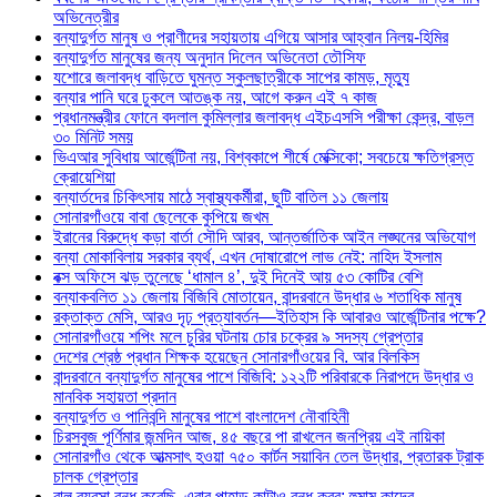
অভিনেত্রীর
বন্যাদুর্গত মানুষ ও প্রাণীদের সহায়তায় এগিয়ে আসার আহ্বান নিলয়-হিমির
বন্যাদুর্গত মানুষের জন্য অনুদান দিলেন অভিনেতা তৌসিফ
যশোরে জলাবদ্ধ বাড়িতে ঘুমন্ত স্কুলছাত্রীকে সাপের কামড়, মৃত্যু
বন্যার পানি ঘরে ঢুকলে আতঙ্ক নয়, আগে করুন এই ৭ কাজ
প্রধানমন্ত্রীর ফোনে বদলাল কুমিল্লার জলাবদ্ধ এইচএসসি পরীক্ষা কেন্দ্র, বাড়ল
৩০ মিনিট সময়
ভিএআর সুবিধায় আর্জেন্টিনা নয়, বিশ্বকাপে শীর্ষে মেক্সিকো; সবচেয়ে ক্ষতিগ্রস্ত
ক্রোয়েশিয়া
বন্যার্তদের চিকিৎসায় মাঠে স্বাস্থ্যকর্মীরা, ছুটি বাতিল ১১ জেলায়
সোনারগাঁওয়ে বাবা ছেলেকে কুপিয়ে জখম
ইরানের বিরুদ্ধে কড়া বার্তা সৌদি আরব, আন্তর্জাতিক আইন লঙ্ঘনের অভিযোগ
বন্যা মোকাবিলায় সরকার ব্যর্থ, এখন দোষারোপে লাভ নেই: নাহিদ ইসলাম
বক্স অফিসে ঝড় তুলেছে ‘ধামাল ৪’, দুই দিনেই আয় ৫৩ কোটির বেশি
বন্যাকবলিত ১১ জেলায় বিজিবি মোতায়েন, বান্দরবানে উদ্ধার ৬ শতাধিক মানুষ
রক্তাক্ত মেসি, আরও দৃঢ় প্রত্যাবর্তন—ইতিহাস কি আবারও আর্জেন্টিনার পক্ষে?
সোনারগাঁওয়ে শপিং মলে চুরির ঘটনায় চোর চক্রের ৯ সদস্য গ্রেপ্তার
দেশের শ্রেষ্ঠ প্রধান শিক্ষক হয়েছেন সোনারগাঁওয়ের বি. আর বিলকিস
বান্দরবানে বন্যাদুর্গত মানুষের পাশে বিজিবি: ১২২টি পরিবারকে নিরাপদে উদ্ধার ও
মানবিক সহায়তা প্রদান
বন্যাদুর্গত ও পানিবন্দি মানুষের পাশে বাংলাদেশ নৌবাহিনী
চিরসবুজ পূর্ণিমার জন্মদিন আজ, ৪৫ বছরে পা রাখলেন জনপ্রিয় এই নায়িকা
সোনারগাঁও থেকে আত্মসাৎ হওয়া ৭৫০ কার্টন সয়াবিন তেল উদ্ধার, প্রতারক ট্রাক
চালক গ্রেপ্তার
বালু ব্যবসা বন্ধ করেছি, এবার পাহাড় কাটাও বন্ধ করব: হুমাম কাদের