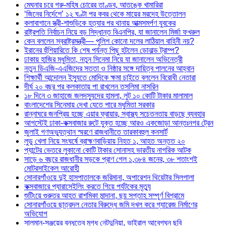
মেঘনার চরে গরু-মহিষ চোরের তাণ্ডব, আতঙ্কে খামারিরা
‘জিনের নির্দেশে’ ১২ ঘণ্টা পর কবর থেকে মায়ের মরদেহ উত্তোলন
কলাবাগানে স্ত্রী-শাশুড়িকে হত্যার পর থানায় আত্মসমর্পণ যুবকের
রাষ্ট্রপতি নির্বাচন নিয়ে বড় সিদ্ধান্ত বিএনপির, যা জানালেন মির্জা ফখরুল
কেন বললেন স্বরাষ্ট্রমন্ত্রী— পুলিশ কোনো দলের লাঠিয়াল বাহিনী নয়?
ইরানের হুঁশিয়ারিতে কি শেষ পর্যন্ত পিছু হটলেন ডোনাল্ড ট্রাম্প?
ঢাকায় হাজির মধুমিতা, নতুন সিনেমা নিয়ে যা জানালেন অভিনেত্রী
নতুন ডিএজি-এএজিদের সততা ও নিষ্ঠার সঙ্গে দায়িত্ব পালনের আহ্বান
শিক্ষার্থী আন্দোলন ইস্যুতে মোদিকে ক্ষমা চাইতে বললেন বিরোধী নেতারা
দীর্ঘ ২০ বছর পর কলকাতায় পা রাখলেন তসলিমা নাসরিন
১৮ দিনে ৩ জাহাজে জলদস্যুদের হামলা, লুট ১০ কোটি টাকার মালামাল
বাংলাদেশের সিনেমায় দেখা যেতে পারে মধুমিতা সরকার
রান্নাঘরে জনপ্রিয় হচ্ছে এয়ার ফ্রায়ার, স্বাস্থ্য সচেতনতায় বাড়ছে ব্যবহার
আগস্টেই ঢাকা-কক্সবাজার রুটে যুক্ত হচ্ছে আরও একজোড়া আন্তঃনগর ট্রেন
জুলাই গণঅভ্যুত্থান স্মরণে রাজধানীতে তারকাবহুল কনসার্ট
লুডু খেলা নিয়ে সংঘর্ষে ব্রাহ্মণবাড়িয়ায় নিহত ১, আহত অন্তত ২০
প্যান্টের ভেতরে লুকানো কোটি টাকার সোনাসহ ভারতীয় নাগরিক আটক
সাড়ে ৬ বছরে রাজধানীর সড়কে প্রাণ গেল ১,৩৮৪ জনের, ৩৮ শতাংশই
মোটরসাইকেল আরোহী
সোনারগাঁওয়ে দুই হাসপাতালকে জরিমানা, অপারেশন থিয়েটার সিলগালা
কক্সবাজারে প্যারাসেইলিং করতে গিয়ে পর্যটকের মৃত্যু
শুটিংয়ে গুরুতর আহত রাশমিকা মান্দানা, ছয় সপ্তাহ সম্পূর্ণ বিশ্রামে
সোনারগাঁওয়ে ছাত্রদল নেতার বিরুদ্ধে জমি দখল করে গ্যারেজ নির্মাণের
অভিযোগ
সালমান-সঞ্জয়ের বন্ধুত্বে মুগ্ধ নেটদুনিয়া, ভাইরাল আবেগঘন ছবি