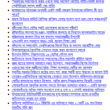
“সরকারের সমালোচনা করার এখনো সময় আসেনি”-জাতীয় পার্টির (কাজী জাফর)
প্রেসিডিয়াম সদস্য কাজী মোঃ নাহিদ
জামায়াতের গঠনতন্ত্র অনুযায়ী এমপি গাজী নজরুল ইসলামের ভবিষ্যৎ কী হতে
পারে?
বায়লা ফিউচার সামিটে বৈশ্বিক বাণিজ্য মেলার সুযোগ তুলে ধরল মেসে ফ্রাঙ্কফুর্ট
বাংলাদেশ
বৃষ্টিভেজা দিনে মেসির প্রতি ভালোবাসা জানালেন পরীমণি
রাষ্ট্রপতির পদত্যাগের গুঞ্জন, সামাজিক মাধ্যমে যা লিখলেন জুলকারনাইন সায়ের
মন্ত্রিসভায় রদবদল নিয়ে মুখ খুললেন প্রধানমন্ত্রীর উপদেষ্টা
এসএসসি ফল প্রকাশে আরও দেরি, জানাল শিক্ষা বোর্ড
কাঁদলেন না স্কালোনি, ড্রেসিংরুমের বিতর্ক নিয়ে যা বললেন আর্জেন্টিনা কোচ
ফ্রিল্যান্সারদের বৈদেশিক লেনদেন সহজ করল বাংলাদেশ ব্যাংক
উত্তাল দিল্লি, নিরাপত্তায় ১৬ মেট্রো স্টেশন বন্ধ
জাতিসংঘে সড়ক নিরাপত্তা প্যানেলের যৌথ-সভাপতি রবিউল আলম
বস্ত্র খাতের সমস্যা সমাধানে দ্রুত উদ্যোগ, প্রধানমন্ত্রীর বিশেষ নির্দেশনা
ওয়াংচুকের সঙ্গে মন্ত্রীদের বৈঠক, শিক্ষা সংস্কারে মোদীর বড় আশ্বাস
স্থানীয় সরকার নির্বাচনে কঠোর নতুন শর্ত, কারা প্রার্থী হতে পারবেন না জানাল ইসি
তেহরান-ওয়াশিংটনকে আলোচনায় ফেরাতে নতুন উদ্যোগ পাকিস্তান-কাতারের
মোদীর বাসভবনের সামনে বিক্ষোভ, আটক রাহুল-প্রিয়াঙ্কাসহ বিরোধী নেতারা
সোনারগাঁওকে আধুনিক জনপদ গড়তে উন্নয়ন অব্যাহত থাকবে – এমপি মান্নান
সোনারগাঁওয়ে অবৈধ গ্যাস সংযোগে চলা ৪ চুনা ও ১ ঢালাই কারখানায় অভিযান
স্ট্যামফোর্ড ইউনিভার্সিটি ছাত্রদলের যুগ্ম-সাধারণ সম্পাদক হলেন গুণবতীর
কৃতিসন্তান ফারাহ তুন নাহার
কুমিল্লা ব্যাটালিয়ন (১০ বিজিবি) এর অভিযানে প্রায় ২ কোটি ৩৯ লাখ টাকার
ভারতীয় শাড়ি জব্দ