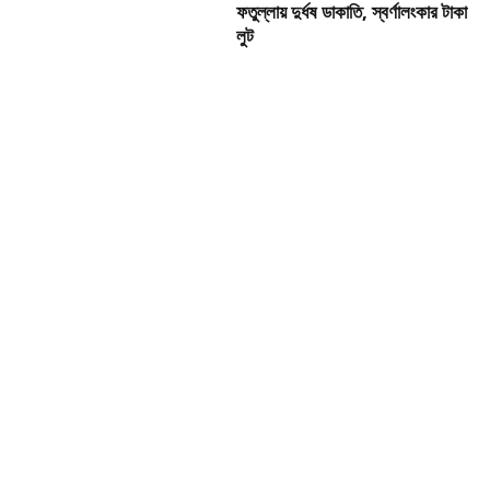
ফতুল্লায় দুর্ধষ ডাকাতি, স্বর্ণালংকার টাকা
লুট