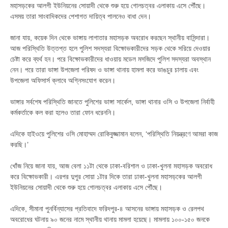
মহাসড়কের আলগী ইউনিয়নের সোয়াদী থেকে শুরু হয়ে গোলচত্বর এলাকায় এসে পৌঁছে।
এসময় তারা সাংবাদিকদের পেশাগত দায়িত্ব পালনেও বাধা দেন।
জানা যায়, কয়েক দিন থেকে ভাঙ্গায় লাগাতার মহাসড়ক অবরোধ করছেন স্থানীয় বাসিন্দারা।
আজ পরিস্থিতি উত্তপ্ত হলে পুলিশ সদস্যরা বিক্ষোভকারীদের সড়ক থেকে সরিয়ে দেওয়ার
চেষ্টা করে ব্যর্থ হন। পরে বিক্ষোভকারীদের ধাওয়ায় মডেল মসজিদে পুলিশ সদস্যরা অবস্থান
নেন। পরে তারা ভাঙ্গা উপজেলা পরিষদ ও ভাঙ্গা থানায় হামলা করে ভাঙচুর চালায় এবং
উপজেলা অফিসার্স ক্লাবে অগ্নিসংযোগ করেন।
ভাঙ্গার সর্বশেষ পরিস্থিতি জানতে পুলিশের ভাঙ্গা সার্কেল, ভাঙ্গা থানার ওসি ও উপজেলা নির্বাহী
কর্মকর্তাকে কল করা হলেও তারা ফোন ধরেননি।
এদিকে হাইওয়ে পুলিশের ওসি মোহাম্মদ রোকিবুজ্জামান বলেন, ‘পরিস্থিতি নিয়ন্ত্রণে আমরা কাজ
করছি।’
খোঁজ নিয়ে জানা যায়, আজ বেলা ১১টা থেকে ঢাকা-বরিশাল ও ঢাকা-খুলনা মহাসড়ক অবরোধ
করে বিক্ষোভকারী। এরপর দুপুর সোয়া ১টার দিকে তারা ঢাকা-খুলনা মহাসড়কের আলগী
ইউনিয়নের সোয়াদী থেকে শুরু হয়ে গোলচত্বর এলাকায় এসে পৌঁছে।
এদিকে, সীমানা পুনর্বিন্যাসের প্রতিবাদে ফরিদপুর-৪ আসনের ভাঙ্গায় মহাসড়ক ও রেলপথ
অবরোধের ঘটনায় ৯০ জনের নামে স্থানীয় থানায় মামলা হয়েছে। মামলায় ১০০-১৫০ জনকে