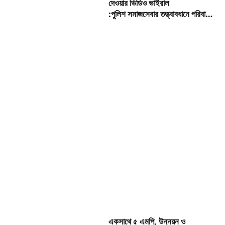
দেওয়ার ভিডিও ভাইরাল
:পুলিশ সমাজসেবার তত্ত্বাবধানে পরিবারের
জিম্মায় দিল সেই কিশোরকে
একসাথে ৫ এমপি, উন্নয়ন ও