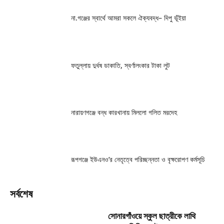
না.গঞ্জের স্বার্থে আমরা সকলে ঐক্যবদ্ধ– দিপু ভূঁইয়া
ফতুল্লায় দুর্ধষ ডাকাতি, স্বর্ণালংকার টাকা লুট
নারায়ণগঞ্জে বন্ধ কারখানায় মিললো গলিত মরদেহ
রূপগঞ্জে ইউএনও’র নেতৃত্বে পরিচ্ছন্নতা ও বৃক্ষরোপণ কর্মসূচি
সর্বশেষ
সোনারগাঁওয়ে স্কুল ছাত্রীকে লাথি