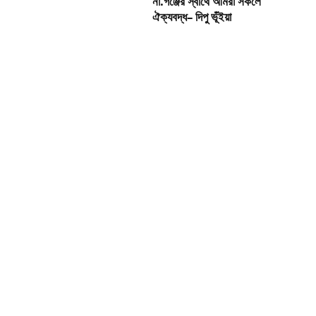
না.গঞ্জের স্বার্থে আমরা সকলে
ঐক্যবদ্ধ– দিপু ভূঁইয়া