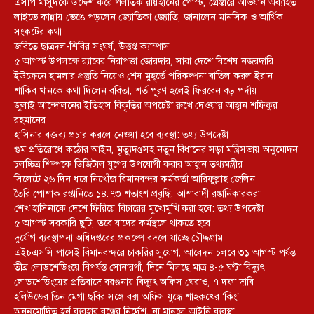
এসপি মাসুদকে উদ্দেশ করে পলাতক রায়হানের পোস্ট, গ্রেপ্তারে অভিযান অব্যাহত
লাইভে কান্নায় ভেঙে পড়লেন জ্যোতিকা জ্যোতি, জানালেন মানসিক ও আর্থিক
সংকটের কথা
জবিতে ছাত্রদল-শিবির সংঘর্ষ, উত্তপ্ত ক্যাম্পাস
৫ আগস্ট উপলক্ষে র‌্যাবের নিরাপত্তা জোরদার, সারা দেশে বিশেষ নজরদারি
ইউক্রেনে হামলার প্রস্তুতি নিয়েও শেষ মুহূর্তে পরিকল্পনা বাতিল করল ইরান
শাকিব খানকে কথা দিলেন ববিতা, শর্ত পূরণ হলেই ফিরবেন বড় পর্দায়
জুলাই আন্দোলনের ইতিহাস বিকৃতির অপচেষ্টা রুখে দেওয়ার আহ্বান শফিকুর
রহমানের
হাসিনার বক্তব্য প্রচার করলে নেওয়া হবে ব্যবস্থা: তথ্য উপদেষ্টা
গুম প্রতিরোধে কঠোর আইন, মৃত্যুদণ্ডসহ নতুন বিধানের সড়া মন্ত্রিসভায় অনুমোদন
চলচ্চিত্র শিল্পকে ডিজিটাল যুগের উপযোগী করার আহ্বান তথ্যমন্ত্রীর
সিলেটে ২৬ দিন ধরে নিখোঁজ বিমানবন্দর কর্মকর্তা আরিফুল্লাহ জেলিন
তৈরি পোশাক রপ্তানিতে ১৪.৭৩ শতাংশ প্রবৃদ্ধি, আশাবাদী রপ্তানিকারকরা
শেখ হাসিনাকে দেশে ফিরিয়ে বিচারের মুখোমুখি করা হবে: তথ্য উপদেষ্টা
৫ আগস্ট সরকারি ছুটি, তবে যাদের কর্মস্থলে থাকতে হবে
দুর্যোগ ব্যবস্থাপনা অধিদপ্তরের প্রকল্পে বদলে যাচ্ছে চৌদ্দগ্রাম
এইচএসসি পাসেই বিমানবন্দরে চাকরির সুযোগ, আবেদন চলবে ৩১ আগস্ট পর্যন্ত
তীব্র লোডশেডিংয়ে বিপর্যস্ত সোনারগাঁ, দিনে মিলছে মাত্র ৪-৫ ঘণ্টা বিদ্যুৎ
লোডশেডিংয়ের প্রতিবাদে বরগুনায় বিদ্যুৎ অফিস ঘেরাও, ৭ দফা দাবি
হলিউডের তিন মেগা ছবির সঙ্গে বক্স অফিস যুদ্ধে শাহরুখের ‘কিং’
অননুমোদিত হর্ন ব্যবহার বন্ধের নির্দেশ, না মানলে আইনি ব্যবস্থা