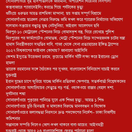
সোনারগাঁওয়ে দুই হাসপাতালকে জরিমানা, অপারেশন থিয়েটার সিলগালা
কক্সবাজারে প্যারাসেইলিং করতে গিয়ে পর্যটকের মৃত্যু
শুটিংয়ে গুরুতর আহত রাশমিকা মান্দানা, ছয় সপ্তাহ সম্পূর্ণ বিশ্রামে
সোনারগাঁওয়ে ছাত্রদল নেতার বিরুদ্ধে জমি দখল করে গ্যারেজ নির্মাণের অভিযোগ
সালমান-সঞ্জয়ের বন্ধুত্বে মুগ্ধ নেটদুনিয়া, ভাইরাল আবেগঘন ছবি
মিরপুর-১০ মেট্রোরেল স্টেশনের নিচে বোমাসদৃশ বস্তু, ঘিরে রেখেছে পুলিশ
মিরপুরের পর ফার্মগেটেও বোমাতঙ্ক, মেট্রো স্টেশনের নিচে সন্দেহজনক চটের বস্তা
হামাস নিরস্ত্রীকরণে সম্মতির দাবি, গাজা থেকে সেনা প্রত্যাহারের ইঙ্গিত ট্রাম্পের
২০২৭ বিশ্বকাপের ফাইনাল কোথায়? জানালো আইসিসি
কেশম ইস্যুতে উত্তেজনা চরমে, কুয়েতে মার্কিন ঘাঁটি লক্ষ্য করে ইরানের ড্রোন
হামলা
তারেক রহমানের সঙ্গে বৈঠকের পর সুখবর, বাংলাদেশে বিনিয়োগ যাচাই করবে
যুক্তরাষ্ট্র
ইরান যুদ্ধের চাপে ফুরিয়ে যাচ্ছে মার্কিন প্রতিরক্ষা ক্ষেপণাস্ত্র, সতর্কবার্তা বিশ্লেষকদের
সোনারগাঁওয়ে আষাঢ়িয়াচর সেতুতে বড় গর্ত, ওয়াকওয়ে রাস্তার বেহাল দশা,
দুর্ঘটনার শঙ্কা
সোনারগাঁওয়ে পুকুরের পানিতে ডুবে এক শিশুর মৃত্যু , আহত ১ শিশু
সোনারগাঁওয়ে চুরি-ছিনতাই ও মাদকের বিরুদ্ধে মানববন্ধন ও বিক্ষোভ
সোনারগাঁওয়ের জলাবদ্ধতা নিরসনে দ্রুত পদক্ষেপের নির্দেশ– ঢাকা বিভাগীয়
কমিশনার
সন্তানকে সম্পত্তি দিলেও ভোগ-দখল থাকবে বাবা-মায়ের: আইনমন্ত্রী
যুক্তরাষ্ট্র থেকে আরও ২৩ বাংলাদেশিকে ফেরত পাঠানো হলো