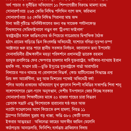
অর্থ পাচার ও দুর্নীতির অভিযোগে ১০ শিল্পগোষ্ঠীর বিরুদ্ধে মামলা হচ্ছে
সোনারগাঁওয়ে ২৬৩ কেজি নিষিদ্ধ পলিথিন ব্যাগ জব্দ, জরিমানা
সোনারগাঁওয়ে ২৫ কেজি নিষিদ্ধ পিরানহা মাছ জব্দ
টানা ভারী বৃষ্টিতে অনির্দিষ্টকালের জন্য বন্ধ সাজেক পর্যটনকেন্দ্র
বিশ্বকাপের সেমিফাইনালে নতুন বল ‘ট্রিওন্ডা ফাইনাল’
স্বরাষ্ট্রমন্ত্রীর সঙ্গে জাতিসংঘের জঁ-পিয়েরে লাক্রোয়ার দ্বিপাক্ষিক বৈঠক
হঠাৎ গ্রামের বাড়িতে তিন কিংবদন্তি অভিনেত্রী, যশোরে ববিতা-সুচন্দা-চম্পা
অক্টোবরে শুরু হতে পারে স্থানীয় সরকার নির্বাচন, জানালেন তথ্য উপদেষ্টা
সেনাবাহিনীর গ্রীষ্মকালীন মহড়া পরিদর্শনে প্রধানমন্ত্রী তারেক রহমান
হরমুজ প্রণালিতে ফের ক্ষেপণাস্ত্র হামলার দাবি যুক্তরাষ্ট্রের, অস্বীকার-ব্যাখ্যায় ইরান
হুমকি নয়, সম্মান চাই—চুক্তি ইস্যুতে যুক্তরাষ্ট্রকে বার্তা আরাঘচির
বিদায়ের পরও থামছে না রোনালদো বিতর্ক, কোচ মার্টিনেজের সিদ্ধান্তে প্রশ্ন
প্রিয় দল আর্জেন্টিনা, তবু আজ মিশরের পক্ষেই অভিনেত্রী বর্ষা
পলির অর্থের প্রভাবের অভিযোগে মুখ খুললেন শিল্পী সমিতির সভাপতি শিবা শানু
বঙ্গোপসাগরে তেল-গ্যাস অনুসন্ধান, দেশীয় উৎপাদনে জোর দিচ্ছে সরকার
সোনারগাঁওয়ে শিক্ষার্থীদের মাঝে ২০ হাজার গাছের চারা বিতরণ
প্লেব্যাক সম্রাট এন্ড্রু কিশোরকে হারানোর ষষ্ঠ বছর আজ
ন্যাটো সম্মেলনের আগে কিয়েভে রুশ হামলা, নিহত ১১
ট্রাম্পের ডিজিটাল মুদ্রায় বড় ধাক্কা, ক্ষতি ৩৮০ কোটি ডলার
ইকরার আত্মহত্যা : অভিনেতা জাহের আলভীর জামিন মেলেনি
কাঠগড়ায় আনচেলত্তি, ফিনিশিং ব্যর্থতায় ব্রাজিলের বিদায়