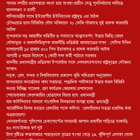
পানাম নগরীর প্রবেশদ্বারে ধ্বংস হয়ে যাওয়া প্রাচীন সেতু পুননির্মাণের দাবিতে
মানববন্ধন ও র‌্যালী
বাণিজ্যমন্ত্রীর সাথে ইউরোপীয় ইউনিয়নের রাষ্ট্রদূত এর বৈঠক
চৌদ্দগ্রামে র‌্যাব-বিজিবির যৌথ অভিযানে ৭০ কেজি গাঁজাসহ দুই মাদক কারবারি
আটক
সুন্দরবনে বড় জাহাঙ্গীর বাহিনীর ৩ সদস্যের আত্মসমর্পণ, উদ্ধার জিম্মি জেলে
ধোঁকামুক্ত ও জবাবদিহিমূলক রাজনীতি প্রতিষ্ঠাই জামায়াতের লক্ষ্য : সেলিম উদ্দিন
যশোরগামী ১৪ হাজার ৫০০ পিস ইয়াবাসহ ৪ মাদক কারবারি আটক
আগামী ৫ বছরে বিদেশে ১ কোটি দক্ষ কর্মী পাঠাবে সরকার
মাননীয় প্রধানমন্ত্রীর প্রতিরক্ষা উপদেষ্টার সঙ্গে নেদারল্যান্ডসের রাষ্ট্রদূতের সৌজন্য
সাক্ষাৎ
সড়ক, রেল, বন্দর ও বিশ্ববিদ্যালয় প্রকল্পে ভূমি অধিগ্রহণ অনুমোদন
বান্দরবানে বন্যার্তদের খাদ্য সহায়তা, শতাধিক পর্যটককে উদ্ধার করল বিজিবি
বন্যায় বিচ্ছিন্ন সাজেক, ত্রাণ কার্যক্রম জোরদার প্রশাসনের
শেয়ারবাজার কেলেঙ্কারির হোতাদের বিচার হবে: প্রধানমন্ত্রী
বার কাউন্সিলের আদলে সাংবাদিক নিবন্ধনের ব্যবস্থা হচ্ছে: তথ্যমন্ত্রী
আর্জেন্টিনা-মিশর ম্যাচের রেফারির পক্ষে কলিনা, ‘রেফারিদের সততা প্রশ্নবিদ্ধ করা
অগ্রহণযোগ্য’
সোনারগাঁওয়ে পুলিশের চেকপোস্টের সামনেই জাপান প্রবাসীর গাড়িতে ডাকাতি,
৩০ লাখ টাকার স্বর্ণ লুট
টানা বৃষ্টিতে কক্সবাজারে পাহাড়ধসে মৃতের সংখ্যা বেড়ে ১৯, ঝুঁকিপূর্ণ এলাকা থেকে