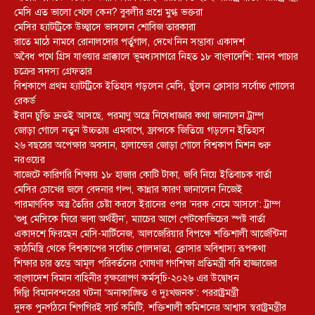
মেসি এত ভালো খেলে কেন? বুবলীর প্রশ্নে মুগ্ধ ভক্তরা
মেসির হ্যাটট্রিকে উচ্ছ্বাসে ভাসলেন শোবিজ তারকারা
রাতে মাঠে নামবে রোনালদোর পর্তুগাল, দেখে নিন সম্ভাব্য একাদশ
‎অবৈধ পথে গ্রিস যাওয়ার প্রাক্কালে ভূমধ্যসাগরে নিহত ১৮ বাংলাদেশি: মানব পাচার
চক্রের সদস্য গ্রেফতার
বিশ্বকাপে প্রথম হ্যাটট্রিকে ইতিহাস গড়লেন মেসি, ছুঁলেন ক্লোসার সর্বোচ্চ গোলের
রেকর্ড
ইরান চুক্তি দ্রুতই আসছে, পরমাণু অস্ত্রে নিষেধাজ্ঞার কথা জানালেন ট্রাম্প
জোড়া গোলে নতুন উচ্চতায় এমবাপে, ফ্রান্সকে জিতিয়ে গড়লেন ইতিহাস
২৬ বছরের অপেক্ষার অবসান, হালান্ডের জোড়া গোলে বিশ্বকাপ মিশন শুরু
নরওয়ের
বাজেটে কারিগরি শিক্ষায় ১৮ হাজার কোটি টাকা, জবি নিয়ে ইতিবাচক বার্তা
মেসির চোখের জলে বেদনার গল্প, কান্নার কারণ জানালেন নিজেই
পারমাণবিক অস্ত্র তৈরির চেষ্টা করলে ইরানের ওপর ‘নরক নেমে আসবে’: ট্রাম্প
‘শুধু মেসিকে ঘিরে ভাবা অর্থহীন’, ম্যাচের আগে পেটকোভিচের স্পষ্ট বার্তা
একাদশে ফিরছেন মেসি-মার্টিনেজ, আলজেরিয়ার বিপক্ষে শক্তিশালী আর্জেন্টিনা
কাঠমিস্ত্রি থেকে বিশ্বকাপের সর্বোচ্চ গোলদাতা, ক্লোসার অবিশ্বাস্য রূপকথা
শিক্ষার চার স্তম্ভে আমূল পরিবর্তনের ঘোষণা গণশিক্ষা প্রতিমন্ত্রী ববি হাজ্জাজের
বাংলাদেশ বিমান বাহিনীর বৃক্ষরোপণ কর্মসূচি-২০২৬ এর উদ্বোধন
দিল্লি বিমানবন্দরের ঘটনা ‘অনাকাঙ্ক্ষিত ও দুঃখজনক’: পররাষ্ট্রমন্ত্রী
দুদক পুনর্গঠনে শিগগিরই সার্চ কমিটি, শক্তিশালী কমিশনের আশ্বাস স্বরাষ্ট্রমন্ত্রীর