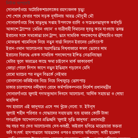
নিউজ আপডেট
সোনারগাঁওয়ে অটোরিকশাচালকের রহস্যজনক মৃত্যু
শো শেষে ফেরার পথে সড়ক দুর্ঘটনায় আহত মৌসুমী মৌ
সোনারগাঁওয়ে বিশ্ব মাতৃদুগ্ধ সপ্তাহ উপলক্ষে র‍্যালি ও সচেতনতামূলক কর্মসূচি
আকাশে ট্রাম্পের ‘মেরিন ওয়ান’ ও যাত্রীবাহী বিমানের দূরত্ব কমে যাওয়ায় তদন্ত
ইরানের সঙ্গে সমঝোতা চান ট্রাম্প, তবে সামরিক পদক্ষেপের হুঁশিয়ারিও বহাল
মোজতবা খামেনিকে নিয়ে নতুন বার্তা দিলেন ইরানের প্রেসিডেন্ট
ইরান-ওমান আলোচনার অগ্রগতিতে বিশ্ববাজারে কমল তেলের দাম
ইরানের বিরুদ্ধে একক সামরিক পদক্ষেপের ইঙ্গিত নেতানিয়াহুর
মেটার ভুলে ভারতের কাছে ক্ষমা চাইলেন মার্ক জাকারবার্গ
জোড়া গোলে লিগস কাপে নতুন ইতিহাস গড়লেন মেসি
রেমো ম্যাচের পর নতুন বিতর্কে নেইমার
রোনালদো-জর্জিইনার বিয়ে নিয়ে বিশ্বজুড়ে তোলপাড়
ঢাকার চারপাশের নদীদূষণ রোধে কর্মপরিকল্পনার নির্দেশ প্রধানমন্ত্রীর
সোনারগাঁওয়ে জুলাই গণঅভ্যুত্থান দিবসে আলোচনা, আর্থিক সহায়তা ও দোয়া
মাহফিল
পথ হারালে এই জাদুঘরে এসে পথ খুঁজে নেবো: ড. ইউনূস
জুলাই শহীদ পরিবার ও যোদ্ধাদের সহায়তায় ব্যয় হাজার কোটি টাকা
গণতান্ত্রিক আন্দোলনের প্রতিচ্ছবি ‘জুলাই স্মৃতি জাদুঘর’: প্রধানমন্ত্রী
বহু বছর পর ফের আলোচনায় দেব-শুভশ্রী, ভাইরাল ছবিতে মাতোয়ারা ভক্তরা
জবি সংঘর্ষ: হাসপাতালে আহতদের ওপরও হামলার অভিযোগ, দায়ী ছাত্রদল