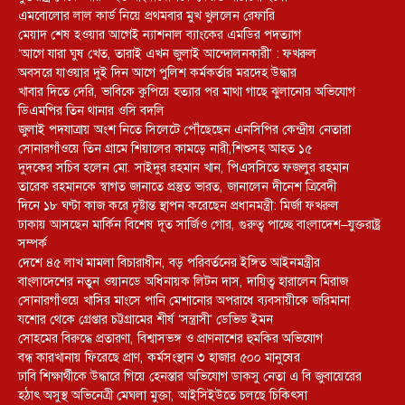
এমবোলোর লাল কার্ড নিয়ে প্রথমবার মুখ খুললেন রেফারি
মেয়াদ শেষ হওয়ার আগেই ন্যাশনাল ব্যাংকের এমডির পদত্যাগ
‘আগে যারা ঘুষ খেত, তারাই এখন জুলাই আন্দোলনকারী’ : ফখরুল
অবসরে যাওয়ার দুই দিন আগে পুলিশ কর্মকর্তার মরদেহ উদ্ধার
খাবার দিতে দেরি, ভাবিকে কুপিয়ে হত্যার পর মাথা গাছে ঝুলানোর অভিযোগ
ডিএমপির তিন থানার ওসি বদলি
জুলাই পদযাত্রায় অংশ নিতে সিলেটে পৌঁছেছেন এনসিপির কেন্দ্রীয় নেতারা
সোনারগাঁওয়ে তিন গ্রামে শিয়ালের কামড়ে নারী,শিশুসহ আহত ১৫
দুদকের সচিব হলেন মো. সাইদুর রহমান খান, পিএসসিতে ফজলুর রহমান
তারেক রহমানকে স্বাগত জানাতে প্রস্তুত ভারত, জানালেন দীনেশ ত্রিবেদী
দিনে ১৮ ঘণ্টা কাজ করে দৃষ্টান্ত স্থাপন করেছেন প্রধানমন্ত্রী: মির্জা ফখরুল
ঢাকায় আসছেন মার্কিন বিশেষ দূত সার্জিও গোর, গুরুত্ব পাচ্ছে বাংলাদেশ–যুক্তরাষ্ট্র
সম্পর্ক
দেশে ৪৫ লাখ মামলা বিচারাধীন, বড় পরিবর্তনের ইঙ্গিত আইনমন্ত্রীর
বাংলাদেশের নতুন ওয়ানডে অধিনায়ক লিটন দাস, দায়িত্ব হারালেন মিরাজ
সোনারগাঁওয়ে খাসির মাংসে পানি মেশানোর অপরাধে ব্যবসায়ীকে জরিমানা
যশোর থেকে গ্রেপ্তার চট্টগ্রামের শীর্ষ ‘সন্ত্রাসী’ ডেভিড ইমন
সোহমের বিরুদ্ধে প্রতারণা, বিশ্বাসভঙ্গ ও প্রাণনাশের হুমকির অভিযোগ
বন্ধ কারখানায় ফিরেছে প্রাণ, কর্মসংস্থান ৩ হাজার ৫০০ মানুষের
ঢাবি শিক্ষার্থীকে উদ্ধারে গিয়ে হেনস্তার অভিযোগ ডাকসু নেতা এ বি জুবায়েরের
হঠাৎ অসুস্থ অভিনেত্রী মেঘলা মুক্তা, আইসিইউতে চলছে চিকিৎসা