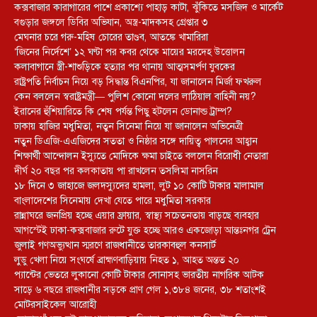
কক্সবাজার কারাগারের পাশে প্রকাশ্যে পাহাড় কাটা, ঝুঁকিতে মসজিদ ও মার্কেট
বগুড়ার জঙ্গলে ডিবির অভিযান, অস্ত্র-মাদকসহ গ্রেপ্তার ৩
মেঘনার চরে গরু-মহিষ চোরের তাণ্ডব, আতঙ্কে খামারিরা
‘জিনের নির্দেশে’ ১২ ঘণ্টা পর কবর থেকে মায়ের মরদেহ উত্তোলন
কলাবাগানে স্ত্রী-শাশুড়িকে হত্যার পর থানায় আত্মসমর্পণ যুবকের
রাষ্ট্রপতি নির্বাচন নিয়ে বড় সিদ্ধান্ত বিএনপির, যা জানালেন মির্জা ফখরুল
কেন বললেন স্বরাষ্ট্রমন্ত্রী— পুলিশ কোনো দলের লাঠিয়াল বাহিনী নয়?
ইরানের হুঁশিয়ারিতে কি শেষ পর্যন্ত পিছু হটলেন ডোনাল্ড ট্রাম্প?
ঢাকায় হাজির মধুমিতা, নতুন সিনেমা নিয়ে যা জানালেন অভিনেত্রী
নতুন ডিএজি-এএজিদের সততা ও নিষ্ঠার সঙ্গে দায়িত্ব পালনের আহ্বান
শিক্ষার্থী আন্দোলন ইস্যুতে মোদিকে ক্ষমা চাইতে বললেন বিরোধী নেতারা
দীর্ঘ ২০ বছর পর কলকাতায় পা রাখলেন তসলিমা নাসরিন
১৮ দিনে ৩ জাহাজে জলদস্যুদের হামলা, লুট ১০ কোটি টাকার মালামাল
বাংলাদেশের সিনেমায় দেখা যেতে পারে মধুমিতা সরকার
রান্নাঘরে জনপ্রিয় হচ্ছে এয়ার ফ্রায়ার, স্বাস্থ্য সচেতনতায় বাড়ছে ব্যবহার
আগস্টেই ঢাকা-কক্সবাজার রুটে যুক্ত হচ্ছে আরও একজোড়া আন্তঃনগর ট্রেন
জুলাই গণঅভ্যুত্থান স্মরণে রাজধানীতে তারকাবহুল কনসার্ট
লুডু খেলা নিয়ে সংঘর্ষে ব্রাহ্মণবাড়িয়ায় নিহত ১, আহত অন্তত ২০
প্যান্টের ভেতরে লুকানো কোটি টাকার সোনাসহ ভারতীয় নাগরিক আটক
সাড়ে ৬ বছরে রাজধানীর সড়কে প্রাণ গেল ১,৩৮৪ জনের, ৩৮ শতাংশই
মোটরসাইকেল আরোহী