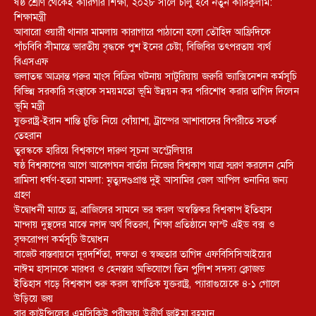
ষষ্ঠ শ্রেণি থেকেই কারিগরি শিক্ষা, ২০২৮ সালে চালু হবে নতুন কারিকুলাম:
শিক্ষামন্ত্রী
আবারো ওয়ারী থানার মামলায় কারাগারে পাঠানো হলো তৌহিদ আফ্রিদিকে
পাঁচবিবি সীমান্তে ভারতীয় বৃদ্ধকে পুশ ইনের চেষ্টা, বিজিবির তৎপরতায় ব্যর্থ
বিএসএফ
জলাতঙ্ক আক্রান্ত গরুর মাংস বিক্রির ঘটনায় সাটুরিয়ায় জরুরি ভ্যাক্সিনেশন কর্মসূচি
বিভিন্ন সরকারি সংস্থাকে সময়মতো ভূমি উন্নয়ন কর পরিশোধ করার তাগিদ দিলেন
ভূমি মন্ত্রী
যুক্তরাষ্ট্র-ইরান শান্তি চুক্তি নিয়ে ধোঁয়াশা, ট্রাম্পের আশাবাদের বিপরীতে সতর্ক
তেহরান
তুরস্ককে হারিয়ে বিশ্বকাপে দারুণ সূচনা অস্ট্রেলিয়ার
ষষ্ঠ বিশ্বকাপের আগে আবেগঘন বার্তায় নিজের বিশ্বকাপ যাত্রা স্মরণ করলেন মেসি
রামিসা ধর্ষণ-হত্যা মামলা: মৃত্যুদণ্ডপ্রাপ্ত দুই আসামির জেল আপিল শুনানির জন্য
গ্রহণ
উদ্বোধনী ম্যাচে ড্র, ব্রাজিলের সামনে ভর করল অস্বস্তিকর বিশ্বকাপ ইতিহাস
মান্দায় দুস্থদের মাঝে নগদ অর্থ বিতরণ, শিক্ষা প্রতিষ্ঠানে ফাস্ট এইড বক্স ও
বৃক্ষরোপণ কর্মসূচি উদ্বোধন
বাজেট বাস্তবায়নে দূরদর্শিতা, দক্ষতা ও স্বচ্ছতার তাগিদ এফবিসিসিআইয়ের
নাঈম হাসানকে মারধর ও হেনস্তার অভিযোগে তিন পুলিশ সদস্য ক্লোজড
ইতিহাস গড়ে বিশ্বকাপ শুরু করল স্বাগতিক যুক্তরাষ্ট্র, প্যারাগুয়েকে ৪-১ গোলে
উড়িয়ে জয়
বার কাউন্সিলের এমসিকিউ পরীক্ষায় উত্তীর্ণ জাইমা রহমান