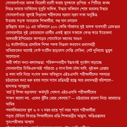
সোনারগাঁওয়ে মাদক বিরোধী র‌্যালী করায় যুবককে কুপিয়ে ও পিটিয়ে জখম
নিহত ফায়ার সার্ভিসের ডুবুরি সাদিক, উদ্ধার অভিযান শেষে মরদেহ উদ্ধার
সোনারগাঁওয়ে জুলাই বিপ্লবের শহীদদের স্মরণে স্মরণ সভা অনুষ্ঠিত
উত্তরায় সড়ক অবরোধে শিক্ষার্থীরা, বন্ধ যান চলাচল
কুমিল্লায় র‍্যাব-১১ এর অভিযানে ১০০ কেজি গাঁজাসহ দুই মাদক ব্যবসায়ী গ্রেফতার
সোনারগাঁয়ে দুই চেয়ারম্যান প্রার্থীর একই স্থানে সভাকে কেন্দ্র করে উত্তেজনা
আদমজী ইপিজেডে কাপড়ের গোডাউনে ভয়াবহ আগুন
২১ ক্যাটাগরিতে প্রাথমিক শিক্ষা পদক বিতরণ করলেন প্রধানমন্ত্রী
অভিষেকের আগেই সেন্ট স্যাটিন ছাড়লেন লেক্সি লেভিন, নেট দুনিয়ায় তুমুল
আলোচনা
ভারী বর্ষণে বন্যা-জলাবদ্ধতা: পরিকল্পনাহীন উন্নয়নই দুর্ভোগ বাড়াচ্ছে
সোনারগাঁয়ে ডিজিএফআই পরিচয়ে ৫ লাখ টাকা চাঁদা দাবি, দুইজন গ্রেপ্তার
৩ দফা দাবি নিয়ে সংসদ ভবন অভিমুখে এইচএসসি পরীক্ষার্থীদের পদযাত্রা
চট্টগ্রামের বন্যা শুরু হবার সাথে সাথে প্রতিমন্ত্রী হজ্বে আর প্রধানমন্ত্রী বরিশালে–
হাসনাত আব্দুল্লাহ
‘মার্চ টু শিক্ষা মন্ত্রণালয়’ কর্মসূচি ঘোষণা এইচএসসি পরীক্ষার্থীদের
‘লক্ষণ ভালো নয়, এদের খুঁটির জোর কোথায়?’— চট্টগ্রামের হামলা নিয়ে জামায়াত
আমির
পদার্থবিজ্ঞানের ভুল ৬ ও ৭ নম্বর প্রশ্নে পূর্ণ নম্বর পাবে পরীক্ষার্থীরা
পড়ার টেবিলে ফিরতে শিক্ষার্থীদের প্রতি শিক্ষামন্ত্রীর আহ্বান, ক্ষতিগ্রস্তদের
পুনঃপরীক্ষার আশ্বাস