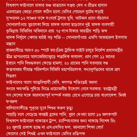
বিশ্বকাপ ফাইনালে ঢাকার মঞ্চ মাতাবেন সঞ্জয় দেব ও প্রীতম হাসান
এমবাপ্পের জোড়া গোলে কঠিন হলো মেসির গোল্ডেন বুটের লড়াই
সুন্দরবন-১২ লঞ্চের সঙ্গে সংঘর্ষে ট্রলার ডুবি, আটজন প্রাণে বাঁচলেন
সোনারগাঁওয়ে মুচলেকা দিয়ে মাদক ব্যবসা ছাড়লেন দুই মাদক ব্যবসায়ী
কুমিল্লায় বিজিবির অভিযানে প্রায় ৭৫ লাখ টাকার ভারতীয় শাড়ি জব্দ
মাদক নির্মূলে খেলার মাঠই বড় শক্তি – সোনারগাঁওয়ে এমপি আজহারুল ইসলাম
মান্নান
রাজধানীতে আরও ৫০ স্পটে স্বয়ংক্রিয় ট্রাফিক লাইট চালুর নির্দেশ প্রধানমন্ত্রীর
তীব্র তাপপ্রবাহে আলজেরিয়াজুড়ে শতাধিক দাবানল, প্রাণ গেল ১১ জনের
ইরানে পানি বিশুদ্ধকরণ কেন্দ্রে হামলা, ২০ গ্রামের পানি সরবরাহ বন্ধ
কক্সবাজার সীমান্ত পরিদর্শনে বিজিবি মহাপরিচালক, বন্যাদুর্গতদের মাঝে ত্রাণ
বিতরণ
ফাইনালের আগে আত্মবিশ্বাসী মেসি, দলগত শক্তিতেই ভরসা
বন্যার ক্ষয়ক্ষতি পুষিয়ে নিতে প্রয়োজনীয় উদ্যোগ নেবে সরকার: স্বরাষ্ট্রমন্ত্রী
সব দেশের সঙ্গে ভারসাম্যপূর্ণ সম্পর্ক বজায় রেখে এগোতে চায় বাংলাদেশ: মির্জা
ফখরুল
বালিয়াডাঙ্গীতে পুকূরে ডুবে শিশুর করুণ মৃত্যু
পাহাড়ি ঢলে বেড়েছে কাপ্তাই হ্রদের পানি, খুলে দেওয়া হলো ১৬ জলকপাট
বিশ্বকাপ ফাইনালে থাকছেন ট্রাম্প, চ্যাম্পিয়নদের জন্য থাকছে বিশেষ রিং
২০ জুলাই প্রকাশ হচ্ছে না এসএসসির ফল, জানালো শিক্ষা বোর্ড
কোলের সেই শিশুই এখন ফাইনালে মেসির প্রতিপক্ষ