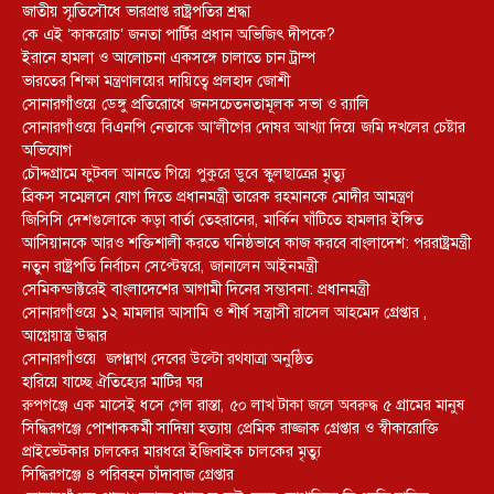
জাতীয় স্মৃতিসৌধে ভারপ্রাপ্ত রাষ্ট্রপতির শ্রদ্ধা
কে এই ‘কাকরোচ’ জনতা পার্টির প্রধান অভিজিৎ দীপকে?
ইরানে হামলা ও আলোচনা একসঙ্গে চালাতে চান ট্রাম্প
ভারতের শিক্ষা মন্ত্রণালয়ের দায়িত্বে প্রলহাদ জোশী
সোনারগাঁওয়ে ডেঙ্গু প্রতিরোধে জনসচেতনতামূলক সভা ও র‍্যালি
সোনারগাঁওয়ে বিএনপি নেতাকে আ’লীগের দোষর আখ্যা দিয়ে জমি দখলের চেষ্টার
অভিযোগ
চৌদ্দগ্রামে ফুটবল আনতে গিয়ে পুকুরে ডুবে স্কুলছাত্রের মৃত্যু
ব্রিকস সম্মেলনে যোগ দিতে প্রধানমন্ত্রী তারেক রহমানকে মোদীর আমন্ত্রণ
জিসিসি দেশগুলোকে কড়া বার্তা তেহরানের, মার্কিন ঘাঁটিতে হামলার ইঙ্গিত
আসিয়ানকে আরও শক্তিশালী করতে ঘনিষ্ঠভাবে কাজ করবে বাংলাদেশ: পররাষ্ট্রমন্ত্রী
নতুন রাষ্ট্রপতি নির্বাচন সেপ্টেম্বরে, জানালেন আইনমন্ত্রী
সেমিকন্ডাক্টরেই বাংলাদেশের আগামী দিনের সম্ভাবনা: প্রধানমন্ত্রী
সোনারগাঁওয়ে ১২ মামলার আসামি ও শীর্ষ সন্ত্রাসী রাসেল আহমেদ গ্রেপ্তার ,
আগ্নেয়াস্ত্র উদ্ধার
সোনারগাঁওয়ে জগন্নাথ দেবের উল্টো রথযাত্রা অনুষ্ঠিত
হারিয়ে যাচ্ছে ঐতিহ্যের মাটির ঘর
রুপগঞ্জে এক মাসেই ধসে গেল রাস্তা, ৫০ লাখ টাকা জলে অবরুদ্ধ ৫ গ্রামের মানুষ
সিদ্ধিরগঞ্জে পোশাককর্মী সাদিয়া হত্যায় প্রেমিক রাজ্জাক গ্রেপ্তার ও স্বীকারোক্তি
প্রাইভেটকার চালকের মারধরে ইজিবাইক চালকের মৃত্যু
সিদ্ধিরগঞ্জে ৪ পরিবহন চাঁদাবাজ গ্রেপ্তার