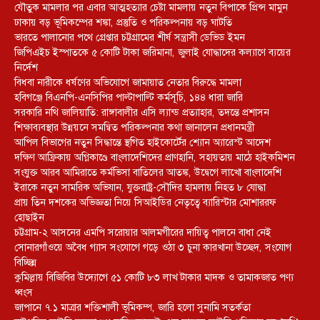
যৌতুক মামলার পর এবার আত্মহত্যার চেষ্টা মামলায় নতুন বিপাকে প্রিন্স মামুন
ঢাকায় বড় ভূমিকম্পের শঙ্কা, প্রস্তুতি ও পরিকল্পনায় বড় ঘাটতি
ভারতে পালানোর পথে গ্রেপ্তার চট্টগ্রামের শীর্ষ সন্ত্রাসী ডেভিড ইমন
জিপিএইচ ইস্পাতকে ৫ কোটি টাকা জরিমানা, জুলাই যোদ্ধাদের কল্যাণে ব্যয়ের
নির্দেশ
বিধবা নারীকে ধর্ষণের অভিযোগে জামায়াত নেতার বিরুদ্ধে মামলা
হবিগঞ্জে বিএনপি-এনসিপির পাল্টাপাল্টি কর্মসূচি, ১৪৪ ধারা জারি
সরকারি নথি জালিয়াতি: রাঙ্গাবালীর এসি ল্যান্ড প্রত্যাহার, তদন্তে প্রশাসন
শিক্ষাব্যবস্থার উন্নয়নে সমন্বিত পরিকল্পনার কথা জানালেন প্রধানমন্ত্রী
আপিল বিভাগের নতুন সিদ্ধান্তে স্থগিত হাইকোর্টের শ্যোন অ্যারেস্ট আদেশ
দক্ষিণ আফ্রিকায় অগ্নিকাণ্ডে বাংলাদেশিদের প্রাণহানি, সহায়তায় মাঠে হাইকমিশন
সংযুক্ত আরব আমিরাতে কর্মভিসা বাতিলের আতঙ্ক, উদ্বেগে লাখো বাংলাদেশি
ইরাকে নতুন সামরিক অভিযান, যুক্তরাষ্ট্র-সৌদির হামলায় নিহত ৮ যোদ্ধা
প্রায় তিন দশকের অভিজ্ঞতা নিয়ে সিআইডির নেতৃত্বে ব্যারিস্টার মোশাররফ
হোছাইন
চট্টগ্রাম-২ আসনের এমপি সরোয়ার আলমগীরের দায়িত্ব পালনে বাধা নেই
সোনারগাঁওয়ে অবৈধ গ্যাস সংযোগে গড়ে ওঠা ৩ চুনা কারখানা উচ্ছেদ, সংযোগ
বিচ্ছিন্ন
কুমিল্লায় বিজিবির উদ্যোগে ৫১ কোটি ৮৩ লাখ টাকার মাদক ও তামাকজাত পণ্য
ধ্বংস
জাপানে ৭.১ মাত্রার শক্তিশালী ভূমিকম্প, জারি হলো সুনামি সতর্কতা