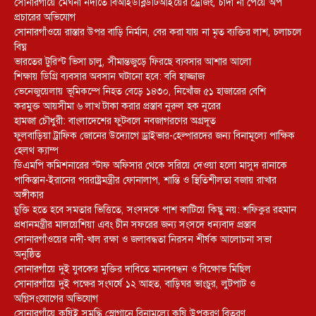
সোনারগাঁয়ে মেঘনা নদীতে বিআইডব্লিউটিআইয়ের ড্রেজিং, চাঁদা না পেয়ে অপ
প্রচারের অভিযোগ
সোনারগাঁওয়ে রাস্তার উপর বাড়ি নির্মান, বের করা যায় না মৃত ব্যক্তির লাশ, চলাচলে
বিঘ্ন
ভারতের টুরিস্ট ভিসা চালু, সীমান্তজুড়ে ফিরছে ব্যবসার আশার আলো
শিক্ষায় ডিগ্রি ব্যবসার অবসান ঘটানো হবে: ববি হাজ্জাজ
ভেনেজুয়েলায় ভূমিকম্পে নিহত বেড়ে ১৪৩০, নিখোঁজ ৫১ হাজারের বেশি
করমুক্ত আয়সীমা ৬ লাখ টাকা করার প্রস্তাব নুরুল হক নুরের
হামজা চৌধুরী: বাংলাদেশের ফুটবলে নবজাগরণের অগ্রদূত
ফুলবাড়িয়া ট্রাফিক জোনের উদ্যোগে ড্রাইভার-হেল্পারদের জন্য বিনামূল্যে পাক্ষিক
হেলথ ক্যাম্প
ডিএমপি কমিশনারের স্টাফ অফিসার থেকে সরিয়ে দেওয়া হলো মাসুদ রানাকে
পাকিস্তান-ইরানের পররাষ্ট্রমন্ত্রীর ফোনালাপ, শান্তি ও স্থিতিশীলতা বজায় রাখার
অঙ্গীকার
চুক্তি হতে হবে সমতার ভিত্তিতে, সংসদকে পাশ কাটিয়ে কিছু নয়: শফিকুর রহমান
প্রধানমন্ত্রীর মালয়েশিয়া এবং চীন সফরের জন্য সংসদে ধন্যবাদ প্রস্তাব
সোনারগাঁওয়ের নদী-খাল রক্ষা ও জলাবদ্ধতা নিরসন শীর্ষক আলোচনা সভা
অনুষ্ঠিত
সোনারগাঁয়ে দুই যুবকের মুক্তির দাবিতে মানববন্ধন ও বিক্ষোভ মিছিল
সোনারগাঁয়ে দুই পক্ষের সংঘর্ষে ১২ আহত, বাড়িঘর ভাংচুর, লুটপাট ও
অগ্নিসংযোগের অভিযোগ
সোনারগাঁয়ে কৃষিই সমৃদ্ধি স্লোগানে বিনামূল্যে কৃষি উপকরণ বিতরণ