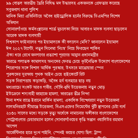
৯৯ বোতল ভারতীয় তৈরি নিষিদ্ধ মদ উদ্ধারসহ একজনকে গ্রেফতার করেছে
সবুজবাগ থানা পুলিশ
মানিক মিয়া এভিনিউয়ে অবৈধ হাইড্রোলিক হর্নের বিরুদ্ধে ডিএমপির বিশেষ
অভিযান
সোনারগাঁওয়ে কর্মসংস্থানের শর্তে মুচলেকা দিয়ে আবারও মাদক ব্যবসা ছাড়লেন
আরেক মাদক ব্যবসায়ী
বিশ্বকাপ ফাইনালের পর ইয়ামালকে কী বললেন মেসি? জানালেন ইয়ামাল
ঈদ ২০২৭ টার্গেট, নতুন সিনেমা ‘নিঃস্ব’ নিয়ে ফিরছেন শাকিব
ঐক্য ধরে রেখে জনগণের প্রত্যাশা পূরণের আহ্বান প্রধানমন্ত্রীর
ভারতে পলাতক কামালসহ অন্যদের ফেরত চেয়ে কূটনৈতিক উদ্যোগ বাংলাদেশের
শিরোপার সঙ্গে বিশাল আর্থিক পুরস্কার, উৎসবে মাতোয়ারা স্পেন
পুরুষদের সুরক্ষায় পৃথক আইন চেয়ে হাইকোর্টে রিট
সড়ক নিরাপত্তায় কড়াকড়ি, অবৈধ হর্ন ব্যবহারে ছাড় নয়
মধ্যপ্রাচ্যে সংকট আরও গভীর, সৌদি-হুথি উত্তেজনায় নতুন মোড়
ইউক্রেনে শস্যবাহী জাহাজে হামলা, ভারতের তীব্র নিন্দা
টানা দশম রাতে ইরানে মার্কিন হামলা, একাধিক বিস্ফোরণে নতুন উত্তেজনা
লালমনিরহাট সীমান্তে উত্তেজনা, বিএসএফের সিমেন্টের খুঁটি স্থাপনের চেষ্টা ব্যর্থ
২০৩০ সালের মধ্যে সড়কে মৃত্যু অর্ধেকে নামানোর অঙ্গীকার বাংলাদেশের
পেট্রোবাংলার চেয়ারম্যান হলেন সোনারগাঁওয়ের কৃতি সন্তান ওয়ালিউর রহমান
আপেল
আর্জেন্টিনার হারে দুঃখ পাইনি, স্পেনই জয়ের যোগ্য ছিল: ট্রাম্প