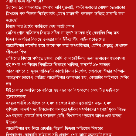
সরানো হচ্ছে বাসিন্দাদের
ইরানের ৯০ লক্ষ্যবস্তুতে হামলার দাবি যুক্তরাষ্ট্র, পাল্টা জবাবের ঘোষণা তেহরানের
মিশরের পক্ষ নিলেন নিউইয়র্কের মেয়র মামদানী, বললেন ‘সত্যিই ডাকাতি করা
হয়েছে!’
বিশ্বাস আর ধৈর্যের ম্যাজিকে শেষ আটে স্পেন
মেসির গোল বাতিলের সিদ্ধান্ত সঠিক না ভুল? সাবেক দুই রেফারির ভিন্ন মত
ফিফা সভাপতির বিরুদ্ধে তদন্তের দাবি ইউরোপীয় আইনপ্রণেতাদের
আর্জেন্টিনার নাটকীয় জয়ে আবেগঘন বার্তা অপরাজিতার, মেসির নেতৃত্বে দেখলেন
জীবনের শিক্ষা
ব্রাজিলের বিদায়ে মর্মাহত চঞ্চল, মেসি ও আর্জেন্টিনার জন্য জানালেন শুভকামনা
দুই দশক পর গিজার পিরামিডে ফিরছেন শাকিরা, কনসার্ট ২৮ নভেম্বর
আরব সাগরে ৫ ক্রুসহ পাকিস্তানি কার্গো বিমান নিখোঁজ, জোরালো উদ্ধার অভিযান
পাহাড়সম চ্যালেঞ্জ পেরিয়ে আর্জেন্টিনার রূপকথার জয়, কোয়ার্টার ফাইনালে মেসির
দল
টাইব্রেকারে কলম্বিয়াকে হারিয়ে ৭২ বছর পর বিশ্বকাপের কোয়ার্টার ফাইনালে
সুইজারল্যান্ড
হরমুজ প্রণালিতে ট্যাংকারে হামলার জেরে ইরানে যুক্তরাষ্ট্রের নতুন হামলা
কুমিল্লায় আদর্শ সদর উপজেলার ধনপুরে ফুটবল সমর্থকদের সংঘর্ষে যুবক নিহত
৯৬ বছরের রেকর্ডে ভাগ বসালেন মেসি, বিশ্বকাপে গড়লেন আরও এক অনন্য
ইতিহাস
আর্জেন্টিনার জয় নিয়ে রেফারিং বিতর্ক, ফিফায় অভিযোগ মিসরের
বিশ্বকাপের কোয়ার্টার ফাইনাল সূচি প্রকাশ, শেষ আটে জমজমাট লড়াই