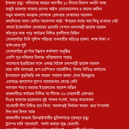
ইকরার মৃত্যু: অভিনেতা জাহের আলভীর ১০ দিনের রিমান্ড শুনানি আজ
মজুরি মামলায় নাভানা গ্রুপের ভাইস চেয়ারম্যানসহ ৪ জনের জামিন
নতুন মামলায় মমতাজ বেগমকে গ্রেফতার দেখানোর আবেদন
জন্মদিনের আগে মেসির আবেগঘন বার্তা: ‘ঈশ্বরের কাছে আর কিছু চাওয়ার নেই’
ওয়ার্ল্ড ইকোনমিক ফোরামের প্ল্যানারি সেশনে প্রধানমন্ত্রী তারেক রহমান
কাঁচপুরে মাস্ক পড়ে কার্যক্রম নিষিদ্ধ যুবলীগের মিছিল
সোনারগাঁয়ে ডিবি পুলিশ পরিচয়ে ব্যবসায়ীর বাড়িতে হামলা, নগদ টাকা ও
স্বর্ণলংকার লুট
সোনারগাঁয়ে ক্লাস্টার উন্নয়ন কর্মশালা অনুষ্ঠিত
এমপি পুত্র সজিবের বিরুদ্ধে অভিযোগের পাহাড়
আনোয়ার ইব্রাহিমের সঙ্গে একান্ত বৈঠকে প্রধানমন্ত্রী তারেক রহমান
ম্যাচ বাকি থাকতেই গ্রুপ চ্যাম্পিয়ন আর্জেন্টিনা, বিদায় নিশ্চিত জর্ডানের
ইসরায়েল যুদ্ধবিরতি ভঙ্গ করলে ‘যথাযথ জবাব’ দেবে হিজবুল্লাহ
এমবাপ্পে-হালান্ডের যুগেও আলোচনার কেন্দ্রে মেসি
সালমান শাহ’র মরদেহ উত্তোলনের আদেশ বাতিল
রাজধানীতে কার্যক্রম নিষিদ্ধ আ.লীগের ২৬ নেতাকর্মী গ্রেফতার
বিএম কলেজে ছাত্রদলের দুই পক্ষের সংঘর্ষ, আহত কয়েকজন
আওয়ামী লীগ নিষিদ্ধ হবে কিনা, আদালতই নির্ধারণ করবে: তথ্য উপদেষ্টা
বিশ্ব বাবা দিবস আজ
রাজধানীর বাড্ডায় ছিনতাইকারীর ছুরিকাঘাতে গৃহবধূর মৃত্যু
ট্রাম্পের দাবি ‘বানোয়াট’, পাল্টা জবাবে ক্ষুব্ধ মেলোনি