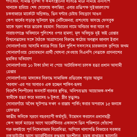
গণভোট, সীমান্ত সুরক্ষা ও কর্মসংস্থানের দাবিতে মাঠে নামছে এনসিপি
ঘানাকে হারিয়ে শেষ ষোলোয় কলম্বিয়া, এবার প্রতিপক্ষ সুইজারল্যান্ড
চকবাজারে মার্কেটে অগ্নিকাণ্ড, তিন ঘণ্টার চেষ্টায় নিয়ন্ত্রণে আগুন
কেপ ভার্দের লড়াকু ফুটবলে মুগ্ধ নেটিজেনরা, প্রশংসায় ভাসছে ফেসবুক
মাকে স্মরণ করে তারেক রহমান: বিচারের নামে অবিচার করা যাবে না
নারায়ণগঞ্জে অভিযানে পুলিশের ওপর হামলা, মূল অভিযুক্ত দুই ভাই গ্রেপ্তার
বিশ্বনেতাদের সঙ্গে বৈঠকে আগ্রাসনের বিরুদ্ধে কঠোর অবস্থান জানাল ইরান
সোনারগাঁওয়ে আসামি ধরতে গিয়ে তিন পুলিশ সদস্যসহ চারজনকে কুপিয়ে জখম
সোনারগাঁওয়ে চেয়ারম্যান প্রার্থী ঘোষনা দেওয়ায় বিএনপি নেতাকে প্রাণনাশের
হুমকির অভিযোগ
সোনারগাঁওয়ে ১০ টাকা চাঁদা না পেয়ে অটোরিকসা চালক হত্যা প্রধান আসামী
গ্রেপ্তার
সোনারগাঁওয়ে মাদকের বিরুদ্ধে সামাজিক প্রতিরোধ গড়ার আহ্বান
‘বরবাদ’-এর পর আবারও এক হচ্ছেন শাকিব-হৃদয়
বিদেশি শিল্পীদের কনসার্ট বারবার স্থগিত, অনিশ্চয়তায় আয়োজক-দর্শক
স্বামীকে হত্যা করে মরদেহ ৬ টুকরা, স্ত্রীর মৃত্যুদণ্ড
সোনারগাঁয়ে অবৈধ ফুটপাত দখল ও রাস্তায় পার্কিং করার অপরাধে ১৫ জনকে
গ্রেফতার
জাতীয় কবিকে স্মরণে বছরব্যাপী কর্মসূচি, উদ্বোধন করলেন প্রধানমন্ত্রী
কেপ ভার্দে ম্যাচের আগে আর্জেন্টিনার একাদশে তিন পজিশনে ধোঁয়াশা
গরু জবাইয়ে পূর্ণ নিষেধাজ্ঞার বিরোধিতা, আপিলে থালাপতি বিজয়ের সরকার
নকআউটের আগে আর্জেন্টিনার রুদ্ধদ্বার অনুশীলন, চমক রাখছেন স্কালোনি