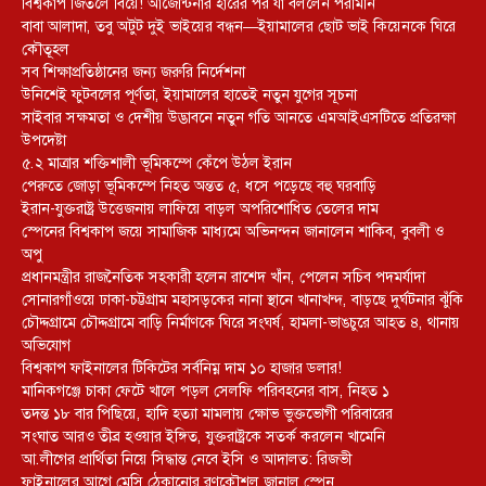
বিশ্বকাপ জিতলে বিয়ে! আর্জেন্টিনার হারের পর যা বললেন পরীমনি
বাবা আলাদা, তবু অটুট দুই ভাইয়ের বন্ধন—ইয়ামালের ছোট ভাই কিয়েনকে ঘিরে
কৌতূহল
সব শিক্ষাপ্রতিষ্ঠানের জন্য জরুরি নির্দেশনা
উনিশেই ফুটবলের পূর্ণতা, ইয়ামালের হাতেই নতুন যুগের সূচনা
সাইবার সক্ষমতা ও দেশীয় উদ্ভাবনে নতুন গতি আনতে এমআইএসটিতে প্রতিরক্ষা
উপদেষ্টা
৫.২ মাত্রার শক্তিশালী ভূমিকম্পে কেঁপে উঠল ইরান
পেরুতে জোড়া ভূমিকম্পে নিহত অন্তত ৫, ধসে পড়েছে বহু ঘরবাড়ি
ইরান-যুক্তরাষ্ট্র উত্তেজনায় লাফিয়ে বাড়ল অপরিশোধিত তেলের দাম
স্পেনের বিশ্বকাপ জয়ে সামাজিক মাধ্যমে অভিনন্দন জানালেন শাকিব, বুবলী ও
অপু
প্রধানমন্ত্রীর রাজনৈতিক সহকারী হলেন রাশেদ খাঁন, পেলেন সচিব পদমর্যাদা
সোনারগাঁওয়ে ঢাকা-চট্টগ্রাম মহাসড়কের নানা স্থানে খানাখন্দ, বাড়ছে দুর্ঘটনার ঝুঁকি
চৌদ্দগ্রামে চৌদ্দগ্রামে বাড়ি নির্মাণকে ঘিরে সংঘর্ষ, হামলা-ভাঙচুরে আহত ৪, থানায়
অভিযোগ
বিশ্বকাপ ফাইনালের টিকিটের সর্বনিম্ন দাম ১০ হাজার ডলার!
মানিকগঞ্জে চাকা ফেটে খালে পড়ল সেলফি পরিবহনের বাস, নিহত ১
তদন্ত ১৮ বার পিছিয়ে, হাদি হত্যা মামলায় ক্ষোভ ভুক্তভোগী পরিবারের
সংঘাত আরও তীব্র হওয়ার ইঙ্গিত, যুক্তরাষ্ট্রকে সতর্ক করলেন খামেনি
আ.লীগের প্রার্থিতা নিয়ে সিদ্ধান্ত নেবে ইসি ও আদালত: রিজভী
ফাইনালের আগে মেসি ঠেকানোর রণকৌশল জানাল স্পেন