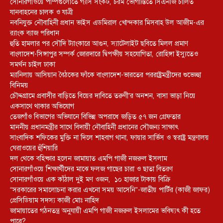
সোনারগাঁওয়ে পাম্পগুলোতে গ্যাস সংকট, চরম ভোগান্তিতে সিএনজি চালিত
যানবাহনের চালক ও যাত্রী
নবনিযুক্ত নৌবাহিনী প্রধান ভাইস এডমিরাল খোন্দকার মিসবাহ উল আজীম-এর
র‍্যাংক ব্যাজ পরিধান
হুতি হামলার পর সৌদি ট্যাংকারে আগুন, স্যাটেলাইট ছবিতে মিলল প্রমাণ
বাংলাদেশ-সিঙ্গাপুর সম্পর্ক জোরদারে দ্বিপক্ষীয় সহযোগিতা, রোহিঙ্গা ইস্যুতেও
সমর্থন চাইল ঢাকা
ম্যানিলায় আসিয়ান বৈঠকের ফাঁকে বাংলাদেশ-ভারতের পররাষ্ট্রমন্ত্রীদের শুভেচ্ছা
বিনিময়
চৌদ্দগ্রামে প্রবাসীর বাড়িতে বিয়ের দাবিতে তরুণী’র অনশন, বাসা ভাড়া নিয়ে
একসাথে থাকার অভিযোগ
তেজগাঁও বিভাগের অভিযানে বিভিন্ন অপরাধে জড়িত ৫৭ জন গ্রেফতার
মাননীয় প্রধানমন্ত্রীর সাথে বিদায়ী নৌবাহিনী প্রধানের সৌজন্য সাক্ষাৎ
সাংবাদিক শফিকের মুক্তি না দিলে শাহবাগ থানা, ফায়ার সার্ভিস ও স্বরাষ্ট্র মন্ত্রণালয়
ঘেরাওয়ের হুঁশিয়ারি
দল থেকে বহিষ্কার হলেন জামায়াত এমপি গাজী নজরুল ইসলাম
সোনারগাঁওয়ে শিক্ষার্থীদের মাঝে ফলজ গাছের চারা ও ছাতা বিতরণ ​
সোনারগাঁওয়ে এক কাঁঠাল দুই মণ ওজন, ১০ হাজার টাকায় বিক্রি
“সরকারের সমালোচনা করার এখনো সময় আসেনি”-জাতীয় পার্টির (কাজী জাফর)
প্রেসিডিয়াম সদস্য কাজী মোঃ নাহিদ
জামায়াতের গঠনতন্ত্র অনুযায়ী এমপি গাজী নজরুল ইসলামের ভবিষ্যৎ কী হতে
পারে?