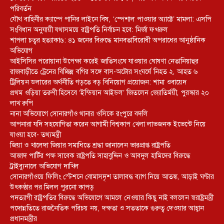
পরিবর্তন
যৌথ বাহিনীর ক্যাম্পে পানির লাইনে বিষ, ‘স্পেশাল পাওয়ার অ্যাক্টে’ মামলা: এসপি
সংবিধান অনুযায়ী যথাসময়ে রাষ্ট্রপতি নির্বাচন হবে: মির্জা ফখরুল
শাপলা চত্বর হত্যাকাণ্ড: ৪১ জনের বিরুদ্ধে মানবতাবিরোধী অপরাধের আনুষ্ঠানিক
অভিযোগ
আইসিসির পরোয়ানা উপেক্ষা করেই জাতিসংঘে যাওয়ার ঘোষণা নেতানিয়াহুর
রাজবাড়ীতে ট্রেনের বিচ্ছিন্ন বগির সঙ্গে বাস-অটোর সংঘর্ষে নিহত ২, আহত ৬
ট্রিলিয়ন ডলারের অর্থনীতি গড়তে বড় বিনিয়োগ প্রয়োজন: শামা ওবায়েদ
প্রথম ওড়িয়া তরুণী হিসেবে ‘ইন্ডিয়ান আইডল’ জিতলেন জ্যোতির্ময়ী, পুরস্কার ২০
লাখ রুপি
নানা অভিযোগে সোনারগাঁও থানার ওসিকে রংপুরে বদলি
আপনারা যদি সহযোগিতা করেন আগামী বিশ্বকাপ খেলা লাভজনক ইভেন্টে নিয়ে
যাওয়া হবে- তথ্যমন্ত্রী
জিয়া ও খালেদা জিয়ার সমাধিতে শ্রদ্ধা জানালেন ভারপ্রাপ্ত রাষ্ট্রপতি
আজাদ পার্টির পক্ষ সাবেক রাষ্ট্রপতি সাহাবুদ্দিন ও আবদুল হামিদের বিরুদ্ধে
ট্রাইব্যুনালে অভিযোগ দাখিল
সোনারগাঁওয়ে ফিলিং স্টেশনে বোমাসদৃশ তালাবদ্ধ ব্যাগ নিয়ে আতঙ্ক, আড়াই ঘণ্টার
উৎকণ্ঠার পর মিলল পুরনো কাপড়
পদত্যাগী রাষ্ট্রপতির বিরুদ্ধে অভিযোগে আমলে নেওয়ার কিছু নাই বললেন স্বরাষ্ট্রমন্ত্রী
পদোন্নতিতে রাজনৈতিক পরিচয় নয়, দক্ষতা ও সততাকে গুরুত্ব দেওয়ার আহ্বান
প্রধানমন্ত্রীর