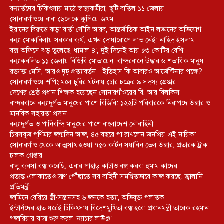
বন্যার্তদের চিকিৎসায় মাঠে স্বাস্থ্যকর্মীরা, ছুটি বাতিল ১১ জেলায়
সোনারগাঁওয়ে বাবা ছেলেকে কুপিয়ে জখম
ইরানের বিরুদ্ধে কড়া বার্তা সৌদি আরব, আন্তর্জাতিক আইন লঙ্ঘনের অভিযোগ
বন্যা মোকাবিলায় সরকার ব্যর্থ, এখন দোষারোপে লাভ নেই: নাহিদ ইসলাম
বক্স অফিসে ঝড় তুলেছে ‘ধামাল ৪’, দুই দিনেই আয় ৫৩ কোটির বেশি
বন্যাকবলিত ১১ জেলায় বিজিবি মোতায়েন, বান্দরবানে উদ্ধার ৬ শতাধিক মানুষ
রক্তাক্ত মেসি, আরও দৃঢ় প্রত্যাবর্তন—ইতিহাস কি আবারও আর্জেন্টিনার পক্ষে?
সোনারগাঁওয়ে শপিং মলে চুরির ঘটনায় চোর চক্রের ৯ সদস্য গ্রেপ্তার
দেশের শ্রেষ্ঠ প্রধান শিক্ষক হয়েছেন সোনারগাঁওয়ের বি. আর বিলকিস
বান্দরবানে বন্যাদুর্গত মানুষের পাশে বিজিবি: ১২২টি পরিবারকে নিরাপদে উদ্ধার ও
মানবিক সহায়তা প্রদান
বন্যাদুর্গত ও পানিবন্দি মানুষের পাশে বাংলাদেশ নৌবাহিনী
চিরসবুজ পূর্ণিমার জন্মদিন আজ, ৪৫ বছরে পা রাখলেন জনপ্রিয় এই নায়িকা
সোনারগাঁও থেকে আত্মসাৎ হওয়া ৭৫০ কার্টন সয়াবিন তেল উদ্ধার, প্রতারক ট্রাক
চালক গ্রেপ্তার
বালু ব্যবসা বন্ধ করেছি, এবার পাহাড় কাটাও বন্ধ করব: হুমাম কাদের
প্রত্যন্ত এলাকাতেও ত্রাণ পৌঁছাতে সব বাহিনী সমন্বিতভাবে কাজ করছে: জ্বালানি
প্রতিমন্ত্রী
জামিনে বেরিয়ে স্ত্রী-সন্তানসহ ৬ জনকে হত্যা, অভিযুক্ত পলাতক
ইন্টার্নদের হাত ধরেই চিকিৎসায় বিদেশমুখিতা বন্ধ হবে: প্রধানমন্ত্রী তারেক রহমান
গজারিয়ায় যাত্রা শুরু করল ‘ন্যাচার লাউঞ্জ’