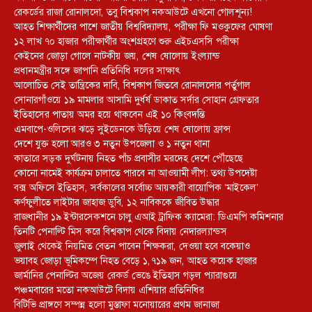
রেকর্ডের রাজা রোনালদো, তবু বিশ্বকাপ নকআউটে এখনো গোলশূন্য!
আহত শিক্ষার্থীদের পাশে জাতীয় বিশ্ববিদ্যালয়, পরীক্ষা ফি মওকুফের ঘোষণা
১২ লাখ ৭০ হাজার পরীক্ষার্থীর অংশগ্রহণে শুরু এইচএসসি পরীক্ষা
কেইনের জোড়া গোলে নাটকীয় জয়, শেষ ষোলোয় ইংল্যান্ড
প্রধানমন্ত্রীর সঙ্গে জাপানি প্রতিনিধি দলের সাক্ষাৎ
আলোচিত সেই তান্ত্রিকের দাবি, বিশ্বকাপ জিতবে রোনালদোর পর্তুগাল
সোনারগাঁওয়ে ১৯ মামলার আসামি দুর্ধর্ষ ডাকাত সর্দার সোহান গ্রেফতার
ইতিহাসের পাতায় অমর হয়ে থাকবেন এই ১০ কিংবদন্তি
এমবাপে-ওলিসের ঝড়ে সুইডেনকে উড়িয়ে শেষ ষোলোয় ফ্রান্স
দেশে যুক্ত হলো আরও ৩ নতুন উপজেলা ও ১ নতুন থানা
কাতারে সড়ক দুর্ঘটনায় নিহত পাঁচ প্রবাসীর মরদেহ দেশে পৌঁছেছে
কোনো নামেই কার্যক্রম চালাতে পারবে না আওয়ামী লীগ: তথ্য উপদেষ্টা
বক্স অফিসে ইতিহাস, সর্বকালের সর্বোচ্চ আয়কারী বায়োপিক ‘মাইকেল’
কর্ণফুলীতে লাইটার জাহাজ ডুবি, ১২ নাবিককে জীবিত উদ্ধার
রাজধানীর ১৯ ইন্টারসেকশনে চালু এআই ট্রাফিক ক্যামেরা: ডিএমপি কমিশনার
তিনটি পেনাল্টি মিস করে বিশ্বকাপ থেকে বিদায় নেদারল্যান্ডস
জুলাই থেকেই নিয়মিত বেতন পাবেন শিক্ষকরা, দেওয়া হবে বকেয়াও
ভয়াবহ জোড়া ভূমিকম্পে নিহত বেড়ে ১,৭১৯ জন, আহত কয়েক হাজার
জার্মানির পেনাল্টির অজেয় রেকর্ড ভেঙে ইতিহাস গড়ল প্যারাগুয়ে
পঞ্চমবারের মতো নকআউটে বিদায় এশিয়ার প্রতিনিধির
বিটিভি প্রাঙ্গণে সম্পন্ন হলো মুস্তাফা মনোয়ারের প্রথম জানাজা