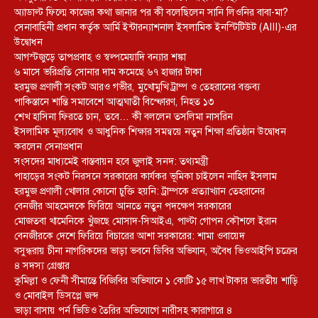
অ্যাডাল্ট ফিল্মে কাজের কথা জানার পর কী বলেছিলেন সানি লিওনির বাবা-মা?
সেনাবাহিনী প্রধান কর্তৃক আর্মি ইন্টারন্যাশনাল ইসলামিক ইনস্টিটিউট (AIII)-এর
উদ্বোধন
আগস্টজুড়ে তাপপ্রবাহ ও স্বল্পমেয়াদি বন্যার শঙ্কা
৬ মাসে ভরিপ্রতি সোনার দাম কমেছে ৬৭ হাজার টাকা
হরমুজ প্রণালী সংকট আরও গভীর, মুখোমুখি ট্রাম্প ও তেহরানের বক্তব্য
পাকিস্তানে শান্তি সমাবেশে আত্মঘাতী বিস্ফোরণ, নিহত ১৩
শেখ হাসিনা ফিরতে চান, তবে… কী বললেন তসলিমা নাসরিন
ইসলামিক মূল্যবোধ ও আধুনিক শিক্ষার সমন্বয়ে নতুন শিক্ষা প্রতিষ্ঠান উদ্বোধন
করলেন সেনাপ্রধান
সংসদের মাধ্যমেই বাস্তবায়ন হবে জুলাই সনদ: তথ্যমন্ত্রী
পাহাড়ের সংকট নিরসনে সরকারের কার্যকর ভূমিকা চাইলেন নাহিদ ইসলাম
হরমুজ প্রণালী খোলার কোনো চুক্তি হয়নি: ট্রাম্পকে প্রত্যাখ্যান তেহরানের
বেনজীর আহমেদকে ফিরিয়ে আনতে নতুন পদক্ষেপ সরকারের
মোজতবা খামেনিকে খুঁজছে মোসাদ-সিআইএ, পাল্টা গোপন কৌশলে ইরান
বেনজীরকে দেশে ফিরিয়ে বিচারের আশা সরকারের: শামা ওবায়েদ
বসুন্ধরায় চীনা নাগরিকদের ভাড়া ভবনে ডিবির অভিযান, অবৈধ ভিওআইপি চক্রের
৪ সদস্য গ্রেপ্তার
কুমিল্লা ও ফেনী সীমান্তে বিজিবির অভিযানে ১ কোটি ১৫ লাখ টাকার ভারতীয় শাড়ি
ও মোবাইল ডিসপ্লে জব্দ
ভাড়া বাসায় পর্ন ভিডিও তৈরির অভিযোগে নারীসহ কারাগারে ৪