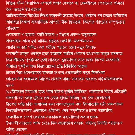
দিল্লির ঘটনা দ্বিপাক্ষিক সম্পর্কে প্রভাব ফেলবে না, বেনজীরকে ফেরানোর প্রক্রিয়া
শুরু: জাহেদ উর রহমান
আদিতমারীতে নিখোঁজ শিশুর বস্তাবন্দী মরদেহ উদ্ধার, ধর্ষণের পর হত্যার অভিযোগ
আদাবরে বিকাশ ব্যবসায়ীকে কুপিয়ে টাকা ছিনতাই, কিশোর গ্যাংয়ের সম্পৃক্ততার
অভিযোগ
একনেকে ৭ হাজার কোটি টাকার ৫ উন্নয়ন প্রকল্প অনুমোদন
রাজশাহীর আমে মুগ্ধ মার্কিন রাষ্ট্রদূত ব্রেন্ট টি. ক্রিস্টেনসেন
আরবি নববর্ষে পবিত্র কাবা শরীফে পরানো হলো নতুন গিলাফ
ব্যবসায়ী আব্দুল ওয়াদুদ হত্যা মামলায় জামিন পেলেন অধ্যাপক আবুল বারকাত
তিন সীমান্তে পুশইনের চেষ্টা প্রতিহত, চুয়াডাঙ্গায় সাত স্তরের বিশেষ নজরদারি
সীমান্তে পুশইন বন্ধে বিএসএফের প্রতি বিজিবির আহ্বান
ঢাকার তিন প্রবেশদ্বারের যানজট রুখতে প্রধানমন্ত্রীর নতুন নির্দেশনা
জাহেদ উর রহমানকে দিল্লিতে প্রবেশে বাধা: ভারতের ভারপ্রাপ্ত হাইকমিশনারকে
তলব
১৬ ডিসেম্বর উদ্বোধন হতে পারে ঢাকার তৃতীয় টার্মিনাল, জানালেন বিমান প্রতিমন্ত্রী
গফরগাঁওয়ে চলন্ত ট্রেনের হুক ভেঙে ইঞ্জিন বিচ্ছিন্ন, বন্ধ রেল যোগাযোগ
ট্রাম্পের শান্তি চুক্তি আমাদের জন্য বাধ্যতামূলক নয়: ইসরায়েলি মন্ত্রী বেন-গভির
বিশ্বচ্যাম্পিয়নদের একাদশে ধোঁয়াশা, শেষ অনুশীলনেও চমক স্কালোনির
বেনজীরকে দেশে ফেরাতে সরকারকে সহযোগিতা করবে দুদক
ইসলামী ব্যাংকের পর্ষদ ভেঙে দিল বাংলাদেশ ব্যাংক, দায়িত্বে নির্বাহী পরিচালক
জহির হোসেন