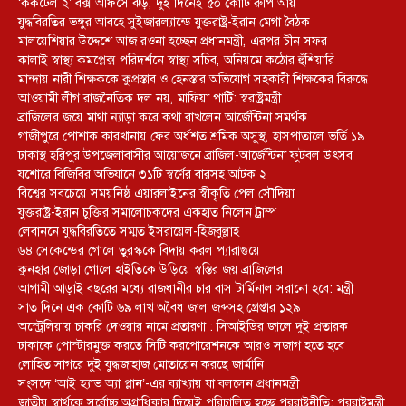
‘ককটেল ২’ বক্স অফিসে ঝড়, দুই দিনেই ৫০ কোটি রুপি আয়
যুদ্ধবিরতির ভঙ্গুর আবহে সুইজারল্যান্ডে যুক্তরাষ্ট্র-ইরান মেগা বৈঠক
মালয়েশিয়ার উদ্দেশে আজ রওনা হচ্ছেন প্রধানমন্ত্রী, এরপর চীন সফর
কালাই স্বাস্থ্য কমপ্লেক্স পরিদর্শনে স্বাস্থ্য সচিব, অনিয়মে কঠোর হুঁশিয়ারি
মান্দায় নারী শিক্ষককে কুপ্রস্তাব ও হেনস্তার অভিযোগ সহকারী শিক্ষকের বিরুদ্ধে
আওয়ামী লীগ রাজনৈতিক দল নয়, মাফিয়া পার্টি: স্বরাষ্ট্রমন্ত্রী
ব্রাজিলের জয়ে মাথা ন্যাড়া করে কথা রাখলেন আর্জেন্টিনা সমর্থক
গাজীপুরে পোশাক কারখানায় ফের অর্ধশত শ্রমিক অসুস্থ, হাসপাতালে ভর্তি ১৯
ঢাকাস্থ হরিপুর উপজেলাবাসীর আয়োজনে ব্রাজিল-আর্জেন্টিনা ফুটবল উৎসব
যশোরে বিজিবির অভিযানে ৩১টি স্বর্ণের বারসহ আটক ২
বিশ্বের সবচেয়ে সময়নিষ্ঠ এয়ারলাইনের স্বীকৃতি পেল সৌদিয়া
যুক্তরাষ্ট্র-ইরান চুক্তির সমালোচকদের একহাত নিলেন ট্রাম্প
লেবাননে যুদ্ধবিরতিতে সম্মত ইসরায়েল-হিজবুল্লাহ
৬৪ সেকেন্ডের গোলে তুরস্ককে বিদায় করল প্যারাগুয়ে
কুনহার জোড়া গোলে হাইতিকে উড়িয়ে স্বস্তির জয় ব্রাজিলের
আগামী আড়াই বছরের মধ্যে রাজধানীর চার বাস টার্মিনাল সরানো হবে: মন্ত্রী
সাত দিনে এক কোটি ৬৯ লাখ অবৈধ জাল জব্দসহ গ্রেপ্তার ১২৯
‎অস্ট্রেলিয়ায় চাকরি দেওয়ার নামে প্রতারণা : সিআইডির জালে দুই প্রতারক
ঢাকাকে পোস্টারমুক্ত করতে সিটি করপোরেশনকে আরও সজাগ হতে হবে
লোহিত সাগরে দুই যুদ্ধজাহাজ মোতায়েন করছে জার্মানি
সংসদে ‘আই হ্যাভ অ্যা প্লান’-এর ব্যাখ্যায় যা বললেন প্রধানমন্ত্রী
জাতীয় স্বার্থকে সর্বোচ্চ অগ্রাধিকার দিয়েই পরিচালিত হচ্ছে পররাষ্ট্রনীতি: পররাষ্ট্রমন্ত্রী