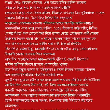
কান্নায় ভেঙে পড়লেন নেইমার, শেষ ম্যাচের ইঙ্গিত ব্রাজিল তারকার
আমিরকে বিয়ে করে কি ইসলাম গ্রহণ করলেন গৌরী?
হালান্ডের জোড়া গোলে বিদায় ব্রাজিল, ইতিহাসে প্রথমবার তিন ফুটবলারের ৭ গোল
ওয়ানডে সিরিজ শুরু, টসে জিতে ফিল্ডিং নিল বাংলাদেশ
আত্মহত্যায় প্ররোচনার মামলায় অভিনেতা জাহের আলভীর জামিন নামঞ্জুর
আনচেলত্তির ওপর আস্থা রাখছে ব্রাজিল, ২০৩০ বিশ্বকাপ পর্যন্ত দায়িত্ব নিশ্চিত
সোনারগাঁওয়ে গণসংযোগের মধ্য দিয়ে যুবদল নেতার চেয়ারম্যান প্রার্থী ঘোষণা
চিরবিদায় নিলেন বাংলা ভাষা ও সাহিত্য গবেষক আবুল কাসেম ফজলুল হক
শেখ হাসিনার দেশে ফিরতে আইনি বাধা নেই: চিফ প্রসিকিউটর
‘বিএনপিরে মামলা দিমু, আওয়ামী লীগরে কোলে লইয়া নাচমু’-সোনারগাঁওয়ে
বিএনপি নেতার এ বক্তব্য ঘিরে আলোচনা
ভাঙা ডিম ও কুসুমে রক্তের দাগ—কোনটি ঝুঁকিপূর্ণ, কোনটি নিরাপদ?
মার্কিন স্বাধীনতা দিবসে ট্রাম্পকে প্রধানমন্ত্রীর শুভেচ্ছা
হামে শিশুর মৃত্যুর ঘটনায় ড. ইউনূসসহ ৪ জনের বিরুদ্ধে মামলার আবেদন
তিন ছেলের উপস্থিতিতে খামেনির জানাজা সম্পন্ন
জুলাই গণঅভ্যুত্থানে স্নাইপার ব্যবহারের প্রমাণ পাওয়ার দাবি চিফ প্রসিকিউটরের
ভারতীয় ভিসা কেন্দ্রে দীর্ঘ সারি, ‘স্লট’ নিয়ে আবেদনকারীদের ভোগান্তি
সরকারি অনুষ্ঠানের ব্যানার-বিলবোর্ডে প্রধানমন্ত্রীর ছবি ব্যবহার নিষিদ্ধ
অলাভজনক ও বন্ধ রাষ্ট্রায়ত্ত কলকারখানা দ্রুত চালুর নির্দেশ প্রধানমন্ত্রীর
ইরানি আলোচকদের হত্যার আশঙ্কা, চাঞ্চল্যকর তথ্য নিউইয়র্ক টাইমসের
প্রতিবেদনে