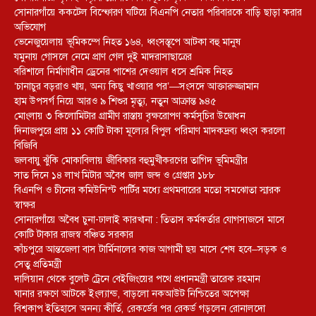
সোনারগাঁয়ে ককটেল বিস্ফোরণ ঘটিয়ে বিএনপি নেতার পরিবারকে বাড়ি ছাড়া করার
অভিযোগ
ভেনেজুয়েলায় ভূমিকম্পে নিহত ১৬৪, ধ্বংসস্তূপে আটকা বহু মানুষ
যমুনায় গোসলে নেমে প্রাণ গেল দুই মাদরাসাছাত্রের
বরিশালে নির্মাণাধীন ড্রেনের পাশের দেওয়াল ধসে শ্রমিক নিহত
‘চানাচুর বড়রাও খায়, অন্য কিছু খাওয়ার পর’—সংসদে আক্তারুজ্জামান
হাম উপসর্গ নিয়ে আরও ৯ শিশুর মৃত্যু, নতুন আক্রান্ত ৯৪৫
মোংলায় ৩ কিলোমিটার গ্রামীণ রাস্তায় বৃক্ষরোপণ কর্মসূচির উদ্বোধন
দিনাজপুরে প্রায় ১১ কোটি টাকা মূল্যের বিপুল পরিমাণ মাদকদ্রব্য ধ্বংস করলো
বিজিবি
জলবায়ু ঝুঁকি মোকাবিলায় জীবিকার বহুমুখীকরণের তাগিদ ভূমিমন্ত্রীর
সাত দিনে ১৪ লাখ মিটার অবৈধ জাল জব্দ ও গ্রেপ্তার ১৮৮
বিএনপি ও চীনের কমিউনিস্ট পার্টির মধ্যে প্রথমবারের মতো সমঝোতা স্মারক
স্বাক্ষর
সোনারগাঁয়ে অবৈধ চুনা-ঢালাই কারখানা : তিতাস কর্মকর্তার যোগসাজসে মাসে
কোটি টাকার রাজস্ব বঞ্চিত সরকার
কাঁচপুরে আন্তজেলা বাস টার্মিনালের কাজ আগামী ছয় মাসে শেষ হবে–সড়ক ও
সেতু প্রতিমন্ত্রী
দালিয়ান থেকে বুলেট ট্রেনে বেইজিংয়ের পথে প্রধানমন্ত্রী তারেক রহমান
ঘানার রক্ষণে আটকে ইংল্যান্ড, বাড়লো নকআউট নিশ্চিতের অপেক্ষা
বিশ্বকাপ ইতিহাসে অনন্য কীর্তি, রেকর্ডের পর রেকর্ড গড়লেন রোনালদো