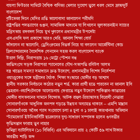
বায়লা ফিউচার সামিটে বৈশ্বিক বাণিজ্য মেলার সুযোগ তুলে ধরল মেসে ফ্রাঙ্কফুর্ট
বাংলাদেশ
বৃষ্টিভেজা দিনে মেসির প্রতি ভালোবাসা জানালেন পরীমণি
রাষ্ট্রপতির পদত্যাগের গুঞ্জন, সামাজিক মাধ্যমে যা লিখলেন জুলকারনাইন সায়ের
মন্ত্রিসভায় রদবদল নিয়ে মুখ খুললেন প্রধানমন্ত্রীর উপদেষ্টা
এসএসসি ফল প্রকাশে আরও দেরি, জানাল শিক্ষা বোর্ড
কাঁদলেন না স্কালোনি, ড্রেসিংরুমের বিতর্ক নিয়ে যা বললেন আর্জেন্টিনা কোচ
ফ্রিল্যান্সারদের বৈদেশিক লেনদেন সহজ করল বাংলাদেশ ব্যাংক
উত্তাল দিল্লি, নিরাপত্তায় ১৬ মেট্রো স্টেশন বন্ধ
জাতিসংঘে সড়ক নিরাপত্তা প্যানেলের যৌথ-সভাপতি রবিউল আলম
বস্ত্র খাতের সমস্যা সমাধানে দ্রুত উদ্যোগ, প্রধানমন্ত্রীর বিশেষ নির্দেশনা
ওয়াংচুকের সঙ্গে মন্ত্রীদের বৈঠক, শিক্ষা সংস্কারে মোদীর বড় আশ্বাস
স্থানীয় সরকার নির্বাচনে কঠোর নতুন শর্ত, কারা প্রার্থী হতে পারবেন না জানাল ইসি
তেহরান-ওয়াশিংটনকে আলোচনায় ফেরাতে নতুন উদ্যোগ পাকিস্তান-কাতারের
মোদীর বাসভবনের সামনে বিক্ষোভ, আটক রাহুল-প্রিয়াঙ্কাসহ বিরোধী নেতারা
সোনারগাঁওকে আধুনিক জনপদ গড়তে উন্নয়ন অব্যাহত থাকবে – এমপি মান্নান
সোনারগাঁওয়ে অবৈধ গ্যাস সংযোগে চলা ৪ চুনা ও ১ ঢালাই কারখানায় অভিযান
স্ট্যামফোর্ড ইউনিভার্সিটি ছাত্রদলের যুগ্ম-সাধারণ সম্পাদক হলেন গুণবতীর
কৃতিসন্তান ফারাহ তুন নাহার
কুমিল্লা ব্যাটালিয়ন (১০ বিজিবি) এর অভিযানে প্রায় ২ কোটি ৩৯ লাখ টাকার
ভারতীয় শাড়ি জব্দ