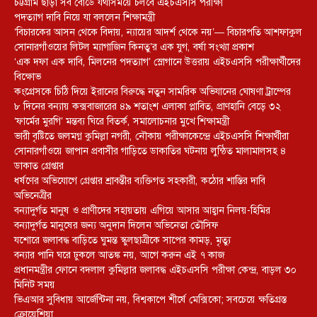
চট্টগ্রাম ছাড়া সব বোর্ডে যথাসময়ে চলবে এইচএসসি পরীক্ষা
পদত্যাগ দাবি নিয়ে যা বললেন শিক্ষামন্ত্রী
‘বিচারকের আসন থেকে বিদায়, ন্যায়ের আদর্শ থেকে নয়’— বিচারপতি আশফাকুল
সোনারগাঁওয়ের লিটল ম্যাগাজিন কিনতু’র এক যুগ, বর্ষা সংখ্যা প্রকাশ
‘এক দফা এক দাবি, মিলনের পদত্যাগ’ স্লোগানে উত্তরায় এইচএসসি পরীক্ষার্থীদের
বিক্ষোভ
কংগ্রেসকে চিঠি দিয়ে ইরানের বিরুদ্ধে নতুন সামরিক অভিযানের ঘোষণা ট্রাম্পের
৮ দিনের বন্যায় কক্সবাজারের ৪৯ শতাংশ এলাকা প্লাবিত, প্রাণহানি বেড়ে ৩২
‘ফার্মের মুরগি’ মন্তব্য ঘিরে বিতর্ক, সমালোচনার মুখে শিক্ষামন্ত্রী
ভারী বৃষ্টিতে জলমগ্ন কুমিল্লা নগরী, নৌকায় পরীক্ষাকেন্দ্রে এইচএসসি শিক্ষার্থীরা
সোনারগাঁওয়ে জাপান প্রবাসীর গাড়িতে ডাকাতির ঘটনায় লুন্ঠিত মালামালসহ ৪
ডাকাত গ্রেপ্তার
ধর্ষণের অভিযোগে গ্রেপ্তার শ্রাবন্তীর ব্যক্তিগত সহকারী, কঠোর শাস্তির দাবি
অভিনেত্রীর
বন্যাদুর্গত মানুষ ও প্রাণীদের সহায়তায় এগিয়ে আসার আহ্বান নিলয়-হিমির
বন্যাদুর্গত মানুষের জন্য অনুদান দিলেন অভিনেতা তৌসিফ
যশোরে জলাবদ্ধ বাড়িতে ঘুমন্ত স্কুলছাত্রীকে সাপের কামড়, মৃত্যু
বন্যার পানি ঘরে ঢুকলে আতঙ্ক নয়, আগে করুন এই ৭ কাজ
প্রধানমন্ত্রীর ফোনে বদলাল কুমিল্লার জলাবদ্ধ এইচএসসি পরীক্ষা কেন্দ্র, বাড়ল ৩০
মিনিট সময়
ভিএআর সুবিধায় আর্জেন্টিনা নয়, বিশ্বকাপে শীর্ষে মেক্সিকো; সবচেয়ে ক্ষতিগ্রস্ত
ক্রোয়েশিয়া