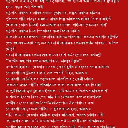
রাষ্ট্রপতির আইনি সুরক্ষা শুধু দায়িত্বকালেই, পদ ছাড়লে আইনি প্রক্রিয়ার মুখোমুখি
হওয়া সম্ভব: তথ্য উপদেষ্টা
রাষ্ট্রপতি নির্বাচনের তারিখ এখনও চূড়ান্ত নয়, প্রস্তুত নির্বাচন কমিশন
পুলিশের গাড়ি ভাঙচুর মামলায় নারায়ণগঞ্জ আদালতে হাজিরা দিলেন আইভী
ছেলেকে কোলে নিয়েই মঞ্চ মাতালেন নোবেল, গাইলেন জেমসের ‘বাবা’
রাষ্ট্রপতি নির্বাচন নিয়ে স্পিকারের সঙ্গে বৈঠকে সিইসি
আজ প্রথমবার বঙ্গভবনে দাফতরিক কার্যক্রম পরিচালনা করবেন ভারপ্রাপ্ত রাষ্ট্রপতি
দেড় বছরের মধ্যেই চালু হবে চায়না ইকোনমিক জোনের প্রথম কারখানা: আশিক
চৌধুরী
চায়না ইকোনমিক জোনে এক লাখের বেশি কর্মসংস্থান হবে: অর্থমন্ত্রী
**জাতীয় অধ্যাপক হলেন অধ্যাপক ড. মাহবুব উল্লাহ**
সম্পদের হিসাব না দেওয়ায় এসকে সুর চৌধুরীর ৩ বছরের সশ্রম কারাদণ্ড
সোনারগাঁওয়ে ট্রাকের ধাক্কায় এক পথচারী নিহত, আহত ৪
সোনারগাঁওয়ে মিছিলের প্রস্তুতিকালে ছাত্রলীগের ১২কর্মী গ্রেপ্তার
‘ককরোচ জনতা পার্টি’র প্রতিষ্ঠাতাকে ফলো করে আলোচনায় প্রিয়াঙ্কা
স্যালুট বিতর্কে মুখ খুললেন ইশরাক, ‘এটি আমার ব্যক্তিগত শ্রদ্ধার প্রকাশ’
৩ শর্তে লাইসেন্স ফিরে পেল আদ্-দ্বীন মেডিকেল কলেজ হাসপাতাল
জাতীয় সংসদের সাউন্ড সিস্টেম প্রতিস্থাপনে উচ্চ পর্যায়ের সভা
সোনারগাঁওয়ে যুবককে পিটিয়ে ও ছুরিকাঘাতে হত্যা, আহত ৩
শাড়ি কিনে না দেওয়ায় স্বামীকে হত্যার অভিযোগ, ভারতে গ্রেপ্তার নারী
‘ক্যামেরার সামনে আমি অনেক আনন্দ পাই’—কাজী নওশাবা আহমেদ
নেপালে চলবে ভারতের ২০০ ও ৫০০ রুপির নোট, প্রায় এক দশক পর নিয়মে