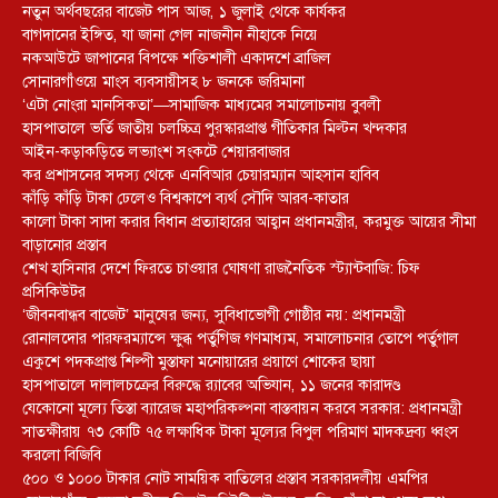
নতুন অর্থবছরের বাজেট পাস আজ, ১ জুলাই থেকে কার্যকর
বাগদানের ইঙ্গিত, যা জানা গেল নাজনীন নীহাকে নিয়ে
নকআউটে জাপানের বিপক্ষে শক্তিশালী একাদশে ব্রাজিল
সোনারগাঁওয়ে মাংস ব্যবসায়ীসহ ৮ জনকে জরিমানা
‘এটা নোংরা মানসিকতা’—সামাজিক মাধ্যমের সমালোচনায় বুবলী
হাসপাতালে ভর্তি জাতীয় চলচ্চিত্র পুরস্কারপ্রাপ্ত গীতিকার মিল্টন খন্দকার
আইন-কড়াকড়িতে লভ্যাংশ সংকটে শেয়ারবাজার
কর প্রশাসনের সদস্য থেকে এনবিআর চেয়ারম্যান আহসান হাবিব
কাঁড়ি কাঁড়ি টাকা ঢেলেও বিশ্বকাপে ব্যর্থ সৌদি আরব-কাতার
কালো টাকা সাদা করার বিধান প্রত্যাহারের আহ্বান প্রধানমন্ত্রীর, করমুক্ত আয়ের সীমা
বাড়ানোর প্রস্তাব
শেখ হাসিনার দেশে ফিরতে চাওয়ার ঘোষণা রাজনৈতিক স্ট্যান্টবাজি: চিফ
প্রসিকিউটর
‘জীবনবান্ধব বাজেট’ মানুষের জন্য, সুবিধাভোগী গোষ্ঠীর নয়: প্রধানমন্ত্রী
রোনালদোর পারফরম্যান্সে ক্ষুব্ধ পর্তুগিজ গণমাধ্যম, সমালোচনার তোপে পর্তুগাল
একুশে পদকপ্রাপ্ত শিল্পী মুস্তাফা মনোয়ারের প্রয়াণে শোকের ছায়া
হাসপাতালে দালালচক্রের বিরুদ্ধে র‍্যাবের অভিযান, ১১ জনের কারাদণ্ড
যেকোনো মূল্যে তিস্তা ব্যারেজ মহাপরিকল্পনা বাস্তবায়ন করবে সরকার: প্রধানমন্ত্রী
সাতক্ষীরায় ৭৩ কোটি ৭৫ লক্ষাধিক টাকা মূল্যের বিপুল পরিমাণ মাদকদ্রব্য ধ্বংস
করলো বিজিবি
৫০০ ও ১০০০ টাকার নোট সাময়িক বাতিলের প্রস্তাব সরকারদলীয় এমপির