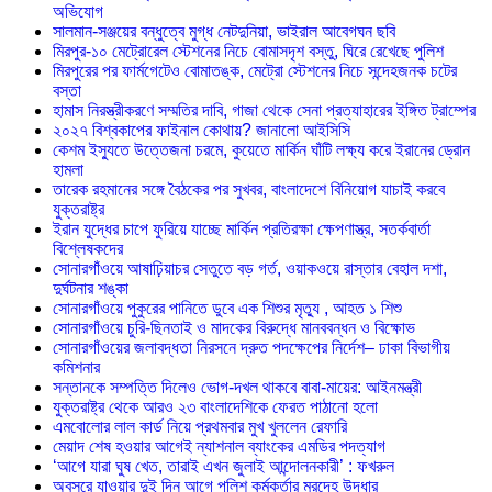
অভিযোগ
সালমান-সঞ্জয়ের বন্ধুত্বে মুগ্ধ নেটদুনিয়া, ভাইরাল আবেগঘন ছবি
মিরপুর-১০ মেট্রোরেল স্টেশনের নিচে বোমাসদৃশ বস্তু, ঘিরে রেখেছে পুলিশ
মিরপুরের পর ফার্মগেটেও বোমাতঙ্ক, মেট্রো স্টেশনের নিচে সন্দেহজনক চটের
বস্তা
হামাস নিরস্ত্রীকরণে সম্মতির দাবি, গাজা থেকে সেনা প্রত্যাহারের ইঙ্গিত ট্রাম্পের
২০২৭ বিশ্বকাপের ফাইনাল কোথায়? জানালো আইসিসি
কেশম ইস্যুতে উত্তেজনা চরমে, কুয়েতে মার্কিন ঘাঁটি লক্ষ্য করে ইরানের ড্রোন
হামলা
তারেক রহমানের সঙ্গে বৈঠকের পর সুখবর, বাংলাদেশে বিনিয়োগ যাচাই করবে
যুক্তরাষ্ট্র
ইরান যুদ্ধের চাপে ফুরিয়ে যাচ্ছে মার্কিন প্রতিরক্ষা ক্ষেপণাস্ত্র, সতর্কবার্তা
বিশ্লেষকদের
সোনারগাঁওয়ে আষাঢ়িয়াচর সেতুতে বড় গর্ত, ওয়াকওয়ে রাস্তার বেহাল দশা,
দুর্ঘটনার শঙ্কা
সোনারগাঁওয়ে পুকুরের পানিতে ডুবে এক শিশুর মৃত্যু , আহত ১ শিশু
সোনারগাঁওয়ে চুরি-ছিনতাই ও মাদকের বিরুদ্ধে মানববন্ধন ও বিক্ষোভ
সোনারগাঁওয়ের জলাবদ্ধতা নিরসনে দ্রুত পদক্ষেপের নির্দেশ– ঢাকা বিভাগীয়
কমিশনার
সন্তানকে সম্পত্তি দিলেও ভোগ-দখল থাকবে বাবা-মায়ের: আইনমন্ত্রী
যুক্তরাষ্ট্র থেকে আরও ২৩ বাংলাদেশিকে ফেরত পাঠানো হলো
এমবোলোর লাল কার্ড নিয়ে প্রথমবার মুখ খুললেন রেফারি
মেয়াদ শেষ হওয়ার আগেই ন্যাশনাল ব্যাংকের এমডির পদত্যাগ
‘আগে যারা ঘুষ খেত, তারাই এখন জুলাই আন্দোলনকারী’ : ফখরুল
অবসরে যাওয়ার দুই দিন আগে পুলিশ কর্মকর্তার মরদেহ উদ্ধার