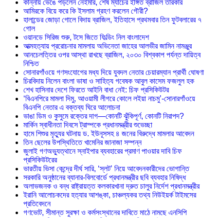
কান্নায় ভেঙে পড়লেন নেইমার, শেষ ম্যাচের ইঙ্গিত ব্রাজিল তারকার
আমিরকে বিয়ে করে কি ইসলাম গ্রহণ করলেন গৌরী?
হালান্ডের জোড়া গোলে বিদায় ব্রাজিল, ইতিহাসে প্রথমবার তিন ফুটবলারের ৭
গোল
ওয়ানডে সিরিজ শুরু, টসে জিতে ফিল্ডিং নিল বাংলাদেশ
আত্মহত্যায় প্ররোচনার মামলায় অভিনেতা জাহের আলভীর জামিন নামঞ্জুর
আনচেলত্তির ওপর আস্থা রাখছে ব্রাজিল, ২০৩০ বিশ্বকাপ পর্যন্ত দায়িত্ব
নিশ্চিত
সোনারগাঁওয়ে গণসংযোগের মধ্য দিয়ে যুবদল নেতার চেয়ারম্যান প্রার্থী ঘোষণা
চিরবিদায় নিলেন বাংলা ভাষা ও সাহিত্য গবেষক আবুল কাসেম ফজলুল হক
শেখ হাসিনার দেশে ফিরতে আইনি বাধা নেই: চিফ প্রসিকিউটর
‘বিএনপিরে মামলা দিমু, আওয়ামী লীগরে কোলে লইয়া নাচমু’-সোনারগাঁওয়ে
বিএনপি নেতার এ বক্তব্য ঘিরে আলোচনা
ভাঙা ডিম ও কুসুমে রক্তের দাগ—কোনটি ঝুঁকিপূর্ণ, কোনটি নিরাপদ?
মার্কিন স্বাধীনতা দিবসে ট্রাম্পকে প্রধানমন্ত্রীর শুভেচ্ছা
হামে শিশুর মৃত্যুর ঘটনায় ড. ইউনূসসহ ৪ জনের বিরুদ্ধে মামলার আবেদন
তিন ছেলের উপস্থিতিতে খামেনির জানাজা সম্পন্ন
জুলাই গণঅভ্যুত্থানে স্নাইপার ব্যবহারের প্রমাণ পাওয়ার দাবি চিফ
প্রসিকিউটরের
ভারতীয় ভিসা কেন্দ্রে দীর্ঘ সারি, ‘স্লট’ নিয়ে আবেদনকারীদের ভোগান্তি
সরকারি অনুষ্ঠানের ব্যানার-বিলবোর্ডে প্রধানমন্ত্রীর ছবি ব্যবহার নিষিদ্ধ
অলাভজনক ও বন্ধ রাষ্ট্রায়ত্ত কলকারখানা দ্রুত চালুর নির্দেশ প্রধানমন্ত্রীর
ইরানি আলোচকদের হত্যার আশঙ্কা, চাঞ্চল্যকর তথ্য নিউইয়র্ক টাইমসের
প্রতিবেদনে
গণভোট, সীমান্ত সুরক্ষা ও কর্মসংস্থানের দাবিতে মাঠে নামছে এনসিপি