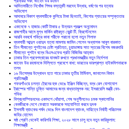
প্রক্রিয়া শুরু: জাহেদ উর রহমান
আদিতমারীতে নিখোঁজ শিশুর বস্তাবন্দী মরদেহ উদ্ধার, ধর্ষণের পর হত্যার
অভিযোগ
আদাবরে বিকাশ ব্যবসায়ীকে কুপিয়ে টাকা ছিনতাই, কিশোর গ্যাংয়ের সম্পৃক্ততার
অভিযোগ
একনেকে ৭ হাজার কোটি টাকার ৫ উন্নয়ন প্রকল্প অনুমোদন
রাজশাহীর আমে মুগ্ধ মার্কিন রাষ্ট্রদূত ব্রেন্ট টি. ক্রিস্টেনসেন
আরবি নববর্ষে পবিত্র কাবা শরীফে পরানো হলো নতুন গিলাফ
ব্যবসায়ী আব্দুল ওয়াদুদ হত্যা মামলায় জামিন পেলেন অধ্যাপক আবুল বারকাত
তিন সীমান্তে পুশইনের চেষ্টা প্রতিহত, চুয়াডাঙ্গায় সাত স্তরের বিশেষ নজরদারি
সীমান্তে পুশইন বন্ধে বিএসএফের প্রতি বিজিবির আহ্বান
ঢাকার তিন প্রবেশদ্বারের যানজট রুখতে প্রধানমন্ত্রীর নতুন নির্দেশনা
জাহেদ উর রহমানকে দিল্লিতে প্রবেশে বাধা: ভারতের ভারপ্রাপ্ত হাইকমিশনারকে
তলব
১৬ ডিসেম্বর উদ্বোধন হতে পারে ঢাকার তৃতীয় টার্মিনাল, জানালেন বিমান
প্রতিমন্ত্রী
গফরগাঁওয়ে চলন্ত ট্রেনের হুক ভেঙে ইঞ্জিন বিচ্ছিন্ন, বন্ধ রেল যোগাযোগ
ট্রাম্পের শান্তি চুক্তি আমাদের জন্য বাধ্যতামূলক নয়: ইসরায়েলি মন্ত্রী বেন-
গভির
বিশ্বচ্যাম্পিয়নদের একাদশে ধোঁয়াশা, শেষ অনুশীলনেও চমক স্কালোনির
বেনজীরকে দেশে ফেরাতে সরকারকে সহযোগিতা করবে দুদক
ইসলামী ব্যাংকের পর্ষদ ভেঙে দিল বাংলাদেশ ব্যাংক, দায়িত্বে নির্বাহী পরিচালক
জহির হোসেন
ষষ্ঠ শ্রেণি থেকেই কারিগরি শিক্ষা, ২০২৮ সালে চালু হবে নতুন কারিকুলাম:
শিক্ষামন্ত্রী