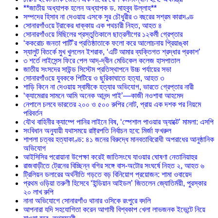
**জাতীয় অধ্যাপক হলেন অধ্যাপক ড. মাহবুব উল্লাহ**
সম্পদের হিসাব না দেওয়ায় এসকে সুর চৌধুরীর ৩ বছরের সশ্রম কারাদণ্ড
সোনারগাঁওয়ে ট্রাকের ধাক্কায় এক পথচারী নিহত, আহত ৪
সোনারগাঁওয়ে মিছিলের প্রস্তুতিকালে ছাত্রলীগের ১২কর্মী গ্রেপ্তার
‘ককরোচ জনতা পার্টি’র প্রতিষ্ঠাতাকে ফলো করে আলোচনায় প্রিয়াঙ্কা
স্যালুট বিতর্কে মুখ খুললেন ইশরাক, ‘এটি আমার ব্যক্তিগত শ্রদ্ধার প্রকাশ’
৩ শর্তে লাইসেন্স ফিরে পেল আদ্-দ্বীন মেডিকেল কলেজ হাসপাতাল
জাতীয় সংসদের সাউন্ড সিস্টেম প্রতিস্থাপনে উচ্চ পর্যায়ের সভা
সোনারগাঁওয়ে যুবককে পিটিয়ে ও ছুরিকাঘাতে হত্যা, আহত ৩
শাড়ি কিনে না দেওয়ায় স্বামীকে হত্যার অভিযোগ, ভারতে গ্রেপ্তার নারী
‘ক্যামেরার সামনে আমি অনেক আনন্দ পাই’—কাজী নওশাবা আহমেদ
নেপালে চলবে ভারতের ২০০ ও ৫০০ রুপির নোট, প্রায় এক দশক পর নিয়মে
পরিবর্তন
যৌথ বাহিনীর ক্যাম্পে পানির লাইনে বিষ, ‘স্পেশাল পাওয়ার অ্যাক্টে’ মামলা: এসপি
সংবিধান অনুযায়ী যথাসময়ে রাষ্ট্রপতি নির্বাচন হবে: মির্জা ফখরুল
শাপলা চত্বর হত্যাকাণ্ড: ৪১ জনের বিরুদ্ধে মানবতাবিরোধী অপরাধের আনুষ্ঠানিক
অভিযোগ
আইসিসির পরোয়ানা উপেক্ষা করেই জাতিসংঘে যাওয়ার ঘোষণা নেতানিয়াহুর
রাজবাড়ীতে ট্রেনের বিচ্ছিন্ন বগির সঙ্গে বাস-অটোর সংঘর্ষে নিহত ২, আহত ৬
ট্রিলিয়ন ডলারের অর্থনীতি গড়তে বড় বিনিয়োগ প্রয়োজন: শামা ওবায়েদ
প্রথম ওড়িয়া তরুণী হিসেবে ‘ইন্ডিয়ান আইডল’ জিতলেন জ্যোতির্ময়ী, পুরস্কার
২০ লাখ রুপি
নানা অভিযোগে সোনারগাঁও থানার ওসিকে রংপুরে বদলি
আপনারা যদি সহযোগিতা করেন আগামী বিশ্বকাপ খেলা লাভজনক ইভেন্টে নিয়ে