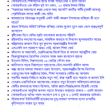
সোনারগাঁওয়ে শিক্ষার্থীদের মাঝে ফলজ গাছের চারা ও ছাতা বিতরণ ​
সোনারগাঁওয়ে এক কাঁঠাল দুই মণ ওজন, ১০ হাজার টাকায় বিক্রি
“সরকারের সমালোচনা করার এখনো সময় আসেনি”-জাতীয় পার্টির (কাজী জাফর)
প্রেসিডিয়াম সদস্য কাজী মোঃ নাহিদ
জামায়াতের গঠনতন্ত্র অনুযায়ী এমপি গাজী নজরুল ইসলামের ভবিষ্যৎ কী হতে
পারে?
বায়লা ফিউচার সামিটে বৈশ্বিক বাণিজ্য মেলার সুযোগ তুলে ধরল মেসে ফ্রাঙ্কফুর্ট
বাংলাদেশ
বৃষ্টিভেজা দিনে মেসির প্রতি ভালোবাসা জানালেন পরীমণি
রাষ্ট্রপতির পদত্যাগের গুঞ্জন, সামাজিক মাধ্যমে যা লিখলেন জুলকারনাইন সায়ের
মন্ত্রিসভায় রদবদল নিয়ে মুখ খুললেন প্রধানমন্ত্রীর উপদেষ্টা
এসএসসি ফল প্রকাশে আরও দেরি, জানাল শিক্ষা বোর্ড
কাঁদলেন না স্কালোনি, ড্রেসিংরুমের বিতর্ক নিয়ে যা বললেন আর্জেন্টিনা কোচ
ফ্রিল্যান্সারদের বৈদেশিক লেনদেন সহজ করল বাংলাদেশ ব্যাংক
উত্তাল দিল্লি, নিরাপত্তায় ১৬ মেট্রো স্টেশন বন্ধ
জাতিসংঘে সড়ক নিরাপত্তা প্যানেলের যৌথ-সভাপতি রবিউল আলম
বস্ত্র খাতের সমস্যা সমাধানে দ্রুত উদ্যোগ, প্রধানমন্ত্রীর বিশেষ নির্দেশনা
ওয়াংচুকের সঙ্গে মন্ত্রীদের বৈঠক, শিক্ষা সংস্কারে মোদীর বড় আশ্বাস
স্থানীয় সরকার নির্বাচনে কঠোর নতুন শর্ত, কারা প্রার্থী হতে পারবেন না জানাল ইসি
তেহরান-ওয়াশিংটনকে আলোচনায় ফেরাতে নতুন উদ্যোগ পাকিস্তান-কাতারের
মোদীর বাসভবনের সামনে বিক্ষোভ, আটক রাহুল-প্রিয়াঙ্কাসহ বিরোধী নেতারা
সোনারগাঁওকে আধুনিক জনপদ গড়তে উন্নয়ন অব্যাহত থাকবে – এমপি মান্নান
সোনারগাঁওয়ে অবৈধ গ্যাস সংযোগে চলা ৪ চুনা ও ১ ঢালাই কারখানায় অভিযান
স্ট্যামফোর্ড ইউনিভার্সিটি ছাত্রদলের যুগ্ম-সাধারণ সম্পাদক হলেন গুণবতীর
কৃতিসন্তান ফারাহ তুন নাহার