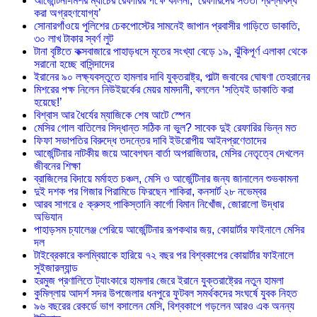
আর্জেন্টিনা-মিশর ম্যাচের রেফারির পক্ষে কলিনা, ‘রেফারিদের সততা প্রশ্নবিদ্ধ
করা অগ্রহণযোগ্য’
সোনারগাঁওয়ে পুলিশের চেকপোস্টের সামনেই জাপান প্রবাসীর গাড়িতে ডাকাতি,
৩০ লাখ টাকার স্বর্ণ লুট
টানা বৃষ্টিতে কক্সবাজারে পাহাড়ধসে মৃতের সংখ্যা বেড়ে ১৯, ঝুঁকিপূর্ণ এলাকা থেকে
সরানো হচ্ছে বাসিন্দাদের
ইরানের ৯০ লক্ষ্যবস্তুতে হামলার দাবি যুক্তরাষ্ট্র, পাল্টা জবাবের ঘোষণা তেহরানের
মিশরের পক্ষ নিলেন নিউইয়র্কের মেয়র মামদানী, বললেন ‘সত্যিই ডাকাতি করা
হয়েছে!’
বিশ্বাস আর ধৈর্যের ম্যাজিকে শেষ আটে স্পেন
মেসির গোল বাতিলের সিদ্ধান্ত সঠিক না ভুল? সাবেক দুই রেফারির ভিন্ন মত
ফিফা সভাপতির বিরুদ্ধে তদন্তের দাবি ইউরোপীয় আইনপ্রণেতাদের
আর্জেন্টিনার নাটকীয় জয়ে আবেগঘন বার্তা অপরাজিতার, মেসির নেতৃত্বে দেখলেন
জীবনের শিক্ষা
ব্রাজিলের বিদায়ে মর্মাহত চঞ্চল, মেসি ও আর্জেন্টিনার জন্য জানালেন শুভকামনা
দুই দশক পর গিজার পিরামিডে ফিরছেন শাকিরা, কনসার্ট ২৮ নভেম্বর
আরব সাগরে ৫ ক্রুসহ পাকিস্তানি কার্গো বিমান নিখোঁজ, জোরালো উদ্ধার
অভিযান
পাহাড়সম চ্যালেঞ্জ পেরিয়ে আর্জেন্টিনার রূপকথার জয়, কোয়ার্টার ফাইনালে মেসির
দল
টাইব্রেকারে কলম্বিয়াকে হারিয়ে ৭২ বছর পর বিশ্বকাপের কোয়ার্টার ফাইনালে
সুইজারল্যান্ড
হরমুজ প্রণালিতে ট্যাংকারে হামলার জেরে ইরানে যুক্তরাষ্ট্রের নতুন হামলা
কুমিল্লায় আদর্শ সদর উপজেলার ধনপুরে ফুটবল সমর্থকদের সংঘর্ষে যুবক নিহত
৯৬ বছরের রেকর্ডে ভাগ বসালেন মেসি, বিশ্বকাপে গড়লেন আরও এক অনন্য