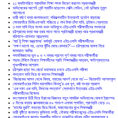
২১ ক্যাটাগরিতে প্রাথমিক শিক্ষা পদক বিতরণ করলেন প্রধানমন্ত্রী
অভিষেকের আগেই সেন্ট স্যাটিন ছাড়লেন লেক্সি লেভিন, নেট দুনিয়ায় তুমুল
আলোচনা
ভারী বর্ষণে বন্যা-জলাবদ্ধতা: পরিকল্পনাহীন উন্নয়নই দুর্ভোগ বাড়াচ্ছে
সোনারগাঁয়ে ডিজিএফআই পরিচয়ে ৫ লাখ টাকা চাঁদা দাবি, দুইজন গ্রেপ্তার
৩ দফা দাবি নিয়ে সংসদ ভবন অভিমুখে এইচএসসি পরীক্ষার্থীদের পদযাত্রা
চট্টগ্রামের বন্যা শুরু হবার সাথে সাথে প্রতিমন্ত্রী হজ্বে আর প্রধানমন্ত্রী
বরিশালে–হাসনাত আব্দুল্লাহ
‘মার্চ টু শিক্ষা মন্ত্রণালয়’ কর্মসূচি ঘোষণা এইচএসসি পরীক্ষার্থীদের
‘লক্ষণ ভালো নয়, এদের খুঁটির জোর কোথায়?’— চট্টগ্রামের হামলা নিয়ে
জামায়াত আমির
পদার্থবিজ্ঞানের ভুল ৬ ও ৭ নম্বর প্রশ্নে পূর্ণ নম্বর পাবে পরীক্ষার্থীরা
পড়ার টেবিলে ফিরতে শিক্ষার্থীদের প্রতি শিক্ষামন্ত্রীর আহ্বান, ক্ষতিগ্রস্তদের
পুনঃপরীক্ষার আশ্বাস
চট্টগ্রাম ছাড়া সব বোর্ডে যথাসময়ে চলবে এইচএসসি পরীক্ষা
পদত্যাগ দাবি নিয়ে যা বললেন শিক্ষামন্ত্রী
‘বিচারকের আসন থেকে বিদায়, ন্যায়ের আদর্শ থেকে নয়’— বিচারপতি আশফাকুল
সোনারগাঁওয়ের লিটল ম্যাগাজিন কিনতু’র এক যুগ, বর্ষা সংখ্যা প্রকাশ
‘এক দফা এক দাবি, মিলনের পদত্যাগ’ স্লোগানে উত্তরায় এইচএসসি
পরীক্ষার্থীদের বিক্ষোভ
কংগ্রেসকে চিঠি দিয়ে ইরানের বিরুদ্ধে নতুন সামরিক অভিযানের ঘোষণা ট্রাম্পের
৮ দিনের বন্যায় কক্সবাজারের ৪৯ শতাংশ এলাকা প্লাবিত, প্রাণহানি বেড়ে ৩২
‘ফার্মের মুরগি’ মন্তব্য ঘিরে বিতর্ক, সমালোচনার মুখে শিক্ষামন্ত্রী
ভারী বৃষ্টিতে জলমগ্ন কুমিল্লা নগরী, নৌকায় পরীক্ষাকেন্দ্রে এইচএসসি শিক্ষার্থীরা
সোনারগাঁওয়ে জাপান প্রবাসীর গাড়িতে ডাকাতির ঘটনায় লুন্ঠিত মালামালসহ ৪