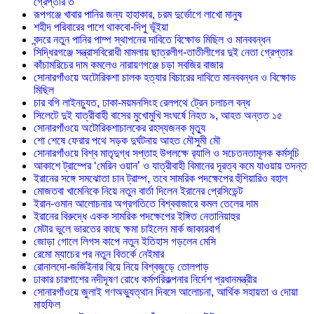
গ্রেপ্তার ৩
রূপগঞ্জে খাবার পানির জন্য হাহাকার, চরম দুর্ভোগে লাখো মানুষ
শহীদ পরিবারের পাশে থাকবো-দিপু ভূঁইয়া
বন্দরে নতুন পানির পাম্প স্থাপনের দাবিতে বিক্ষোভ মিছিল ও মানববন্ধন
সিদ্ধিরগঞ্জে সন্ত্রাসবিরোধী মামলায় ছাত্রলীগ-তাতীলীগের দুই নেতা গ্রেপ্তার ‎
কাঁচামরিচের দাম কমলেও নারায়ণগঞ্জে চড়া সবজির বাজার
সোনারগাঁওয়ে অটোরিকশা চালক হত্যার বিচারের দাবিতে মানববন্ধন ও বিক্ষোভ
মিছিল
চার বগি লাইনচ্যুত, ঢাকা-ময়মনসিংহ রেলপথে ট্রেন চলাচল বন্ধ
সিলেটে দুই যাত্রীবাহী বাসের মুখোমুখি সংঘর্ষে নিহত ৯, আহত অন্তত ১৫
সোনারগাঁওয়ে অটোরিকশাচালকের রহস্যজনক মৃত্যু
শো শেষে ফেরার পথে সড়ক দুর্ঘটনায় আহত মৌসুমী মৌ
সোনারগাঁওয়ে বিশ্ব মাতৃদুগ্ধ সপ্তাহ উপলক্ষে র‍্যালি ও সচেতনতামূলক কর্মসূচি
আকাশে ট্রাম্পের ‘মেরিন ওয়ান’ ও যাত্রীবাহী বিমানের দূরত্ব কমে যাওয়ায় তদন্ত
ইরানের সঙ্গে সমঝোতা চান ট্রাম্প, তবে সামরিক পদক্ষেপের হুঁশিয়ারিও বহাল
মোজতবা খামেনিকে নিয়ে নতুন বার্তা দিলেন ইরানের প্রেসিডেন্ট
ইরান-ওমান আলোচনার অগ্রগতিতে বিশ্ববাজারে কমল তেলের দাম
ইরানের বিরুদ্ধে একক সামরিক পদক্ষেপের ইঙ্গিত নেতানিয়াহুর
মেটার ভুলে ভারতের কাছে ক্ষমা চাইলেন মার্ক জাকারবার্গ
জোড়া গোলে লিগস কাপে নতুন ইতিহাস গড়লেন মেসি
রেমো ম্যাচের পর নতুন বিতর্কে নেইমার
রোনালদো-জর্জিইনার বিয়ে নিয়ে বিশ্বজুড়ে তোলপাড়
ঢাকার চারপাশের নদীদূষণ রোধে কর্মপরিকল্পনার নির্দেশ প্রধানমন্ত্রীর
সোনারগাঁওয়ে জুলাই গণঅভ্যুত্থান দিবসে আলোচনা, আর্থিক সহায়তা ও দোয়া
মাহফিল