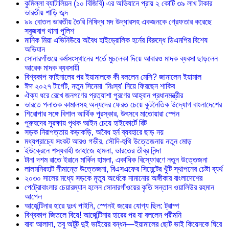
কুমিল্লা ব্যাটালিয়ন (১০ বিজিবি) এর অভিযানে প্রায় ২ কোটি ৩৯ লাখ টাকার
ভারতীয় শাড়ি জব্দ
৯৯ বোতল ভারতীয় তৈরি নিষিদ্ধ মদ উদ্ধারসহ একজনকে গ্রেফতার করেছে
সবুজবাগ থানা পুলিশ
মানিক মিয়া এভিনিউয়ে অবৈধ হাইড্রোলিক হর্নের বিরুদ্ধে ডিএমপির বিশেষ
অভিযান
সোনারগাঁওয়ে কর্মসংস্থানের শর্তে মুচলেকা দিয়ে আবারও মাদক ব্যবসা ছাড়লেন
আরেক মাদক ব্যবসায়ী
বিশ্বকাপ ফাইনালের পর ইয়ামালকে কী বললেন মেসি? জানালেন ইয়ামাল
ঈদ ২০২৭ টার্গেট, নতুন সিনেমা ‘নিঃস্ব’ নিয়ে ফিরছেন শাকিব
ঐক্য ধরে রেখে জনগণের প্রত্যাশা পূরণের আহ্বান প্রধানমন্ত্রীর
ভারতে পলাতক কামালসহ অন্যদের ফেরত চেয়ে কূটনৈতিক উদ্যোগ বাংলাদেশের
শিরোপার সঙ্গে বিশাল আর্থিক পুরস্কার, উৎসবে মাতোয়ারা স্পেন
পুরুষদের সুরক্ষায় পৃথক আইন চেয়ে হাইকোর্টে রিট
সড়ক নিরাপত্তায় কড়াকড়ি, অবৈধ হর্ন ব্যবহারে ছাড় নয়
মধ্যপ্রাচ্যে সংকট আরও গভীর, সৌদি-হুথি উত্তেজনায় নতুন মোড়
ইউক্রেনে শস্যবাহী জাহাজে হামলা, ভারতের তীব্র নিন্দা
টানা দশম রাতে ইরানে মার্কিন হামলা, একাধিক বিস্ফোরণে নতুন উত্তেজনা
লালমনিরহাট সীমান্তে উত্তেজনা, বিএসএফের সিমেন্টের খুঁটি স্থাপনের চেষ্টা ব্যর্থ
২০৩০ সালের মধ্যে সড়কে মৃত্যু অর্ধেকে নামানোর অঙ্গীকার বাংলাদেশের
পেট্রোবাংলার চেয়ারম্যান হলেন সোনারগাঁওয়ের কৃতি সন্তান ওয়ালিউর রহমান
আপেল
আর্জেন্টিনার হারে দুঃখ পাইনি, স্পেনই জয়ের যোগ্য ছিল: ট্রাম্প
বিশ্বকাপ জিতলে বিয়ে! আর্জেন্টিনার হারের পর যা বললেন পরীমনি
বাবা আলাদা, তবু অটুট দুই ভাইয়ের বন্ধন—ইয়ামালের ছোট ভাই কিয়েনকে ঘিরে