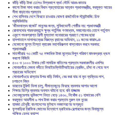
কাঁড়ি কাঁড়ি টাকা ঢেলেও বিশ্বকাপে ব্যর্থ সৌদি আরব-কাতার
কালো টাকা সাদা করার বিধান প্রত্যাহারের আহ্বান প্রধানমন্ত্রীর, করমুক্ত আয়ের
সীমা বাড়ানোর প্রস্তাব
শেখ হাসিনার দেশে ফিরতে চাওয়ার ঘোষণা রাজনৈতিক স্ট্যান্টবাজি: চিফ
প্রসিকিউটর
‘জীবনবান্ধব বাজেট’ মানুষের জন্য, সুবিধাভোগী গোষ্ঠীর নয়: প্রধানমন্ত্রী
রোনালদোর পারফরম্যান্সে ক্ষুব্ধ পর্তুগিজ গণমাধ্যম, সমালোচনার তোপে পর্তুগাল
একুশে পদকপ্রাপ্ত শিল্পী মুস্তাফা মনোয়ারের প্রয়াণে শোকের ছায়া
হাসপাতালে দালালচক্রের বিরুদ্ধে র‍্যাবের অভিযান, ১১ জনের কারাদণ্ড
যেকোনো মূল্যে তিস্তা ব্যারেজ মহাপরিকল্পনা বাস্তবায়ন করবে সরকার:
প্রধানমন্ত্রী
সাতক্ষীরায় ৭৩ কোটি ৭৫ লক্ষাধিক টাকা মূল্যের বিপুল পরিমাণ মাদকদ্রব্য ধ্বংস
করলো বিজিবি
৫০০ ও ১০০০ টাকার নোট সাময়িক বাতিলের প্রস্তাব সরকারদলীয় এমপির
সোনারগাঁয়ে মেঘনা নদীতে বিআইডব্লিউটিআইয়ের ড্রেজিং, চাঁদা না পেয়ে অপ
প্রচারের অভিযোগ
সোনারগাঁওয়ে রাস্তার উপর বাড়ি নির্মান, বের করা যায় না মৃত ব্যক্তির লাশ,
চলাচলে বিঘ্ন
ভারতের টুরিস্ট ভিসা চালু, সীমান্তজুড়ে ফিরছে ব্যবসার আশার আলো
শিক্ষায় ডিগ্রি ব্যবসার অবসান ঘটানো হবে: ববি হাজ্জাজ
ভেনেজুয়েলায় ভূমিকম্পে নিহত বেড়ে ১৪৩০, নিখোঁজ ৫১ হাজারের বেশি
করমুক্ত আয়সীমা ৬ লাখ টাকা করার প্রস্তাব নুরুল হক নুরের
হামজা চৌধুরী: বাংলাদেশের ফুটবলে নবজাগরণের অগ্রদূত
ফুলবাড়িয়া ট্রাফিক জোনের উদ্যোগে ড্রাইভার-হেল্পারদের জন্য বিনামূল্যে
পাক্ষিক হেলথ ক্যাম্প