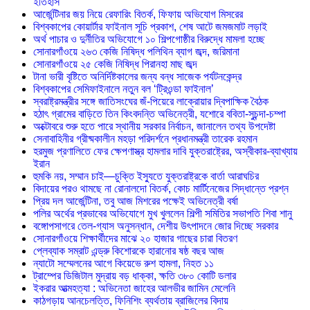
ইতিহাস
আর্জেন্টিনার জয় নিয়ে রেফারিং বিতর্ক, ফিফায় অভিযোগ মিসরের
বিশ্বকাপের কোয়ার্টার ফাইনাল সূচি প্রকাশ, শেষ আটে জমজমাট লড়াই
অর্থ পাচার ও দুর্নীতির অভিযোগে ১০ শিল্পগোষ্ঠীর বিরুদ্ধে মামলা হচ্ছে
সোনারগাঁওয়ে ২৬৩ কেজি নিষিদ্ধ পলিথিন ব্যাগ জব্দ, জরিমানা
সোনারগাঁওয়ে ২৫ কেজি নিষিদ্ধ পিরানহা মাছ জব্দ
টানা ভারী বৃষ্টিতে অনির্দিষ্টকালের জন্য বন্ধ সাজেক পর্যটনকেন্দ্র
বিশ্বকাপের সেমিফাইনালে নতুন বল ‘ট্রিওন্ডা ফাইনাল’
স্বরাষ্ট্রমন্ত্রীর সঙ্গে জাতিসংঘের জঁ-পিয়েরে লাক্রোয়ার দ্বিপাক্ষিক বৈঠক
হঠাৎ গ্রামের বাড়িতে তিন কিংবদন্তি অভিনেত্রী, যশোরে ববিতা-সুচন্দা-চম্পা
অক্টোবরে শুরু হতে পারে স্থানীয় সরকার নির্বাচন, জানালেন তথ্য উপদেষ্টা
সেনাবাহিনীর গ্রীষ্মকালীন মহড়া পরিদর্শনে প্রধানমন্ত্রী তারেক রহমান
হরমুজ প্রণালিতে ফের ক্ষেপণাস্ত্র হামলার দাবি যুক্তরাষ্ট্রের, অস্বীকার-ব্যাখ্যায়
ইরান
হুমকি নয়, সম্মান চাই—চুক্তি ইস্যুতে যুক্তরাষ্ট্রকে বার্তা আরাঘচির
বিদায়ের পরও থামছে না রোনালদো বিতর্ক, কোচ মার্টিনেজের সিদ্ধান্তে প্রশ্ন
প্রিয় দল আর্জেন্টিনা, তবু আজ মিশরের পক্ষেই অভিনেত্রী বর্ষা
পলির অর্থের প্রভাবের অভিযোগে মুখ খুললেন শিল্পী সমিতির সভাপতি শিবা শানু
বঙ্গোপসাগরে তেল-গ্যাস অনুসন্ধান, দেশীয় উৎপাদনে জোর দিচ্ছে সরকার
সোনারগাঁওয়ে শিক্ষার্থীদের মাঝে ২০ হাজার গাছের চারা বিতরণ
প্লেব্যাক সম্রাট এন্ড্রু কিশোরকে হারানোর ষষ্ঠ বছর আজ
ন্যাটো সম্মেলনের আগে কিয়েভে রুশ হামলা, নিহত ১১
ট্রাম্পের ডিজিটাল মুদ্রায় বড় ধাক্কা, ক্ষতি ৩৮০ কোটি ডলার
ইকরার আত্মহত্যা : অভিনেতা জাহের আলভীর জামিন মেলেনি
কাঠগড়ায় আনচেলত্তি, ফিনিশিং ব্যর্থতায় ব্রাজিলের বিদায়