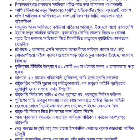
শিক্ষাব্যবস্থার উন্নয়নে সমন্বিত পরিকল্পনার কথা জানালেন প্রধানমন্ত্রী
আপিল বিভাগের নতুন সিদ্ধান্তে স্থগিত হাইকোর্টের শ্যোন অ্যারেস্ট আদেশ
দক্ষিণ আফ্রিকায় অগ্নিকাণ্ডে বাংলাদেশিদের প্রাণহানি, সহায়তায় মাঠে
হাইকমিশন
সংযুক্ত আরব আমিরাতে কর্মভিসা বাতিলের আতঙ্ক, উদ্বেগে লাখো বাংলাদেশি
ইরাকে নতুন সামরিক অভিযান, যুক্তরাষ্ট্র-সৌদির হামলায় নিহত ৮ যোদ্ধা
প্রায় তিন দশকের অভিজ্ঞতা নিয়ে সিআইডির নেতৃত্বে ব্যারিস্টার মোশাররফ
হোছাইন
চট্টগ্রাম-২ আসনের এমপি সরোয়ার আলমগীরের দায়িত্ব পালনে বাধা নেই
সোনারগাঁওয়ে অবৈধ গ্যাস সংযোগে গড়ে ওঠা ৩ চুনা কারখানা উচ্ছেদ, সংযোগ
বিচ্ছিন্ন
কুমিল্লায় বিজিবির উদ্যোগে ৫১ কোটি ৮৩ লাখ টাকার মাদক ও তামাকজাত পণ্য
ধ্বংস
জাপানে ৭.১ মাত্রার শক্তিশালী ভূমিকম্প, জারি হলো সুনামি সতর্কতা
রাষ্ট্রপতির আইনি সুরক্ষা শুধু দায়িত্বকালেই, পদ ছাড়লে আইনি প্রক্রিয়ার
মুখোমুখি হওয়া সম্ভব: তথ্য উপদেষ্টা
রাষ্ট্রপতি নির্বাচনের তারিখ এখনও চূড়ান্ত নয়, প্রস্তুত নির্বাচন কমিশন
পুলিশের গাড়ি ভাঙচুর মামলায় নারায়ণগঞ্জ আদালতে হাজিরা দিলেন আইভী
ছেলেকে কোলে নিয়েই মঞ্চ মাতালেন নোবেল, গাইলেন জেমসের ‘বাবা’
রাষ্ট্রপতি নির্বাচন নিয়ে স্পিকারের সঙ্গে বৈঠকে সিইসি
আজ প্রথমবার বঙ্গভবনে দাফতরিক কার্যক্রম পরিচালনা করবেন ভারপ্রাপ্ত
রাষ্ট্রপতি
দেড় বছরের মধ্যেই চালু হবে চায়না ইকোনমিক জোনের প্রথম কারখানা: আশিক
চৌধুরী
চায়না ইকোনমিক জোনে এক লাখের বেশি কর্মসংস্থান হবে: অর্থমন্ত্রী