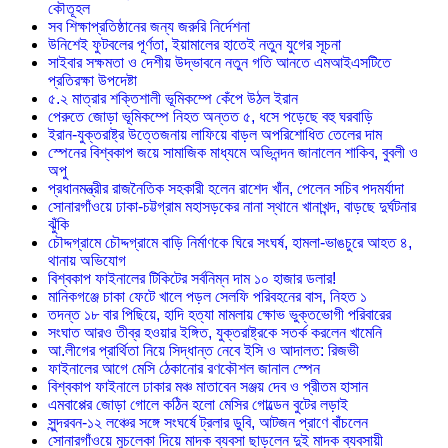
কৌতূহল
সব শিক্ষাপ্রতিষ্ঠানের জন্য জরুরি নির্দেশনা
উনিশেই ফুটবলের পূর্ণতা, ইয়ামালের হাতেই নতুন যুগের সূচনা
সাইবার সক্ষমতা ও দেশীয় উদ্ভাবনে নতুন গতি আনতে এমআইএসটিতে
প্রতিরক্ষা উপদেষ্টা
৫.২ মাত্রার শক্তিশালী ভূমিকম্পে কেঁপে উঠল ইরান
পেরুতে জোড়া ভূমিকম্পে নিহত অন্তত ৫, ধসে পড়েছে বহু ঘরবাড়ি
ইরান-যুক্তরাষ্ট্র উত্তেজনায় লাফিয়ে বাড়ল অপরিশোধিত তেলের দাম
স্পেনের বিশ্বকাপ জয়ে সামাজিক মাধ্যমে অভিনন্দন জানালেন শাকিব, বুবলী ও
অপু
প্রধানমন্ত্রীর রাজনৈতিক সহকারী হলেন রাশেদ খাঁন, পেলেন সচিব পদমর্যাদা
সোনারগাঁওয়ে ঢাকা-চট্টগ্রাম মহাসড়কের নানা স্থানে খানাখন্দ, বাড়ছে দুর্ঘটনার
ঝুঁকি
চৌদ্দগ্রামে চৌদ্দগ্রামে বাড়ি নির্মাণকে ঘিরে সংঘর্ষ, হামলা-ভাঙচুরে আহত ৪,
থানায় অভিযোগ
বিশ্বকাপ ফাইনালের টিকিটের সর্বনিম্ন দাম ১০ হাজার ডলার!
মানিকগঞ্জে চাকা ফেটে খালে পড়ল সেলফি পরিবহনের বাস, নিহত ১
তদন্ত ১৮ বার পিছিয়ে, হাদি হত্যা মামলায় ক্ষোভ ভুক্তভোগী পরিবারের
সংঘাত আরও তীব্র হওয়ার ইঙ্গিত, যুক্তরাষ্ট্রকে সতর্ক করলেন খামেনি
আ.লীগের প্রার্থিতা নিয়ে সিদ্ধান্ত নেবে ইসি ও আদালত: রিজভী
ফাইনালের আগে মেসি ঠেকানোর রণকৌশল জানাল স্পেন
বিশ্বকাপ ফাইনালে ঢাকার মঞ্চ মাতাবেন সঞ্জয় দেব ও প্রীতম হাসান
এমবাপ্পের জোড়া গোলে কঠিন হলো মেসির গোল্ডেন বুটের লড়াই
সুন্দরবন-১২ লঞ্চের সঙ্গে সংঘর্ষে ট্রলার ডুবি, আটজন প্রাণে বাঁচলেন
সোনারগাঁওয়ে মুচলেকা দিয়ে মাদক ব্যবসা ছাড়লেন দুই মাদক ব্যবসায়ী