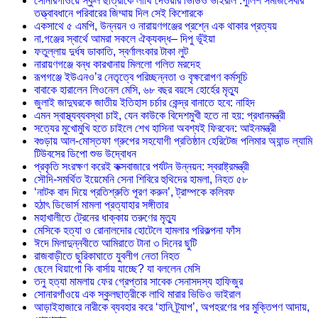
সোনারগাঁওয়ে স্কুল ছাত্রীকে লাথি দেওয়ার ভিডিও ভাইরাল :পুলিশ সমাজসেবার
তত্ত্বাবধানে পরিবারের জিম্মায় দিল সেই কিশোরকে
একসাথে ৫ এমপি, উন্নয়ন ও নারায়ণগঞ্জের প্রশ্নে এক থাকার প্রত্যয়
না.গঞ্জের স্বার্থে আমরা সকলে ঐক্যবদ্ধ– দিপু ভূঁইয়া
ফতুল্লায় দুর্ধষ ডাকাতি, স্বর্ণালংকার টাকা লুট
নারায়ণগঞ্জে বন্ধ কারখানায় মিললো গলিত মরদেহ
রূপগঞ্জে ইউএনও’র নেতৃত্বে পরিচ্ছন্নতা ও বৃক্ষরোপণ কর্মসূচি
বাবাকে হারালেন লিওনেল মেসি, ৬৮ বছর বয়সে হোর্হের মৃত্যু
জুলাই জাদুঘরকে জাতীয় ইতিহাস চর্চার কেন্দ্র বানাতে হবে: নাহিদ
এমন স্বাস্থ্যব্যবস্থা চাই, যেন কাউকে বিদেশমুখী হতে না হয়: প্রধানমন্ত্রী
সত্যের মুখোমুখি হতে চাইলে শেখ হাসিনা অবশ্যই ফিরবেন: আইনমন্ত্রী
বগুড়ায় আল-মোস্তফা গ্রুপের সহযোগী প্রতিষ্ঠান হেরিটেজ পলিমার অ্যান্ড ল্যামি
টিউবসের ডিপো শুভ উদ্বোধন
প্রকৃতি সংরক্ষণ করেই কক্সবাজারে পর্যটন উন্নয়ন: স্বরাষ্ট্রমন্ত্রী
সৌদি-সমর্থিত ইয়েমেনি সেনা শিবিরে হুথিদের হামলা, নিহত ৫৮
‘নাটক বাদ দিয়ে প্রতিশ্রুতি পূরণ করুন’, ট্রাম্পকে কলিবফ
হঠাৎ ডিভোর্স মামলা প্রত্যাহার সঙ্গীতার
মহাখালীতে ট্রেনের ধাক্কায় তরুণের মৃত্যু
মেসিকে হত্যা ও রোনালদোর হোটেলে হামলার পরিকল্পনা ফাঁস
ঈদে মিলাদুন্নবীতে আমিরাতে টানা ৩ দিনের ছুটি
রাজবাড়ীতে ছুরিকাঘাতে যুবলীগ নেতা নিহত
ছেলে থিয়াগো কি বার্সায় যাচ্ছে? যা বললেন মেসি
তনু হত্যা মামলায় ফের গ্রেপ্তার সাবেক সেনাসদস্য হাফিজুর
সোনারগাঁওয়ে এক স্কুলছাত্রীকে লাথি মারার ভিডিও ভাইরাল
আড়াইহাজারে নারীকে ব্যবহার করে ‘হানি ট্র্যাপ’, অপহরণের পর মুক্তিপণ আদায়,