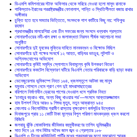
ডিএমপি কমিশনারের স্টাফ অফিসার থেকে সরিয়ে দেওয়া হলো মাসুদ রানাকে
পাকিস্তান-ইরানের পররাষ্ট্রমন্ত্রীর ফোনালাপ, শান্তি ও স্থিতিশীলতা বজায় রাখার
অঙ্গীকার
চুক্তি হতে হবে সমতার ভিত্তিতে, সংসদকে পাশ কাটিয়ে কিছু নয়: শফিকুর
রহমান
প্রধানমন্ত্রীর মালয়েশিয়া এবং চীন সফরের জন্য সংসদে ধন্যবাদ প্রস্তাব
সোনারগাঁওয়ের নদী-খাল রক্ষা ও জলাবদ্ধতা নিরসন শীর্ষক আলোচনা সভা
অনুষ্ঠিত
সোনারগাঁয়ে দুই যুবকের মুক্তির দাবিতে মানববন্ধন ও বিক্ষোভ মিছিল
সোনারগাঁয়ে দুই পক্ষের সংঘর্ষে ১২ আহত, বাড়িঘর ভাংচুর, লুটপাট ও
অগ্নিসংযোগের অভিযোগ
সোনারগাঁয়ে কৃষিই সমৃদ্ধি স্লোগানে বিনামূল্যে কৃষি উপকরণ বিতরণ
সোনারগাঁয়ে ককটেল বিস্ফোরণ ঘটিয়ে বিএনপি নেতার পরিবারকে বাড়ি ছাড়া করার
অভিযোগ
ভেনেজুয়েলায় ভূমিকম্পে নিহত ১৬৪, ধ্বংসস্তূপে আটকা বহু মানুষ
যমুনায় গোসলে নেমে প্রাণ গেল দুই মাদরাসাছাত্রের
বরিশালে নির্মাণাধীন ড্রেনের পাশের দেওয়াল ধসে শ্রমিক নিহত
‘চানাচুর বড়রাও খায়, অন্য কিছু খাওয়ার পর’—সংসদে আক্তারুজ্জামান
হাম উপসর্গ নিয়ে আরও ৯ শিশুর মৃত্যু, নতুন আক্রান্ত ৯৪৫
মোংলায় ৩ কিলোমিটার গ্রামীণ রাস্তায় বৃক্ষরোপণ কর্মসূচির উদ্বোধন
দিনাজপুরে প্রায় ১১ কোটি টাকা মূল্যের বিপুল পরিমাণ মাদকদ্রব্য ধ্বংস করলো
বিজিবি
জলবায়ু ঝুঁকি মোকাবিলায় জীবিকার বহুমুখীকরণের তাগিদ ভূমিমন্ত্রীর
সাত দিনে ১৪ লাখ মিটার অবৈধ জাল জব্দ ও গ্রেপ্তার ১৮৮
বিএনপি ও চীনের কমিউনিস্ট পার্টির মধ্যে প্রথমবারের মতো সমঝোতা স্মারক