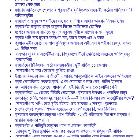
ডাকাত গ্রেপ্তার
ধর্ষণের অভিযোগে গ্রেপ্তার শ্রাবন্তীর ব্যক্তিগত সহকারী, কঠোর শাস্তির দাবি
অভিনেত্রীর
বন্যাদুর্গত মানুষ ও প্রাণীদের সহায়তায় এগিয়ে আসার আহ্বান নিলয়-হিমির
বন্যাদুর্গত মানুষের জন্য অনুদান দিলেন অভিনেতা তৌসিফ
যশোরে জলাবদ্ধ বাড়িতে ঘুমন্ত স্কুলছাত্রীকে সাপের কামড়, মৃত্যু
বন্যার পানি ঘরে ঢুকলে আতঙ্ক নয়, আগে করুন এই ৭ কাজ
প্রধানমন্ত্রীর ফোনে বদলাল কুমিল্লার জলাবদ্ধ এইচএসসি পরীক্ষা কেন্দ্র, বাড়ল
৩০ মিনিট সময়
ভিএআর সুবিধায় আর্জেন্টিনা নয়, বিশ্বকাপে শীর্ষে মেক্সিকো; সবচেয়ে ক্ষতিগ্রস্ত
ক্রোয়েশিয়া
বন্যার্তদের চিকিৎসায় মাঠে স্বাস্থ্যকর্মীরা, ছুটি বাতিল ১১ জেলায়
সোনারগাঁওয়ে বাবা ছেলেকে কুপিয়ে জখম
ইরানের বিরুদ্ধে কড়া বার্তা সৌদি আরব, আন্তর্জাতিক আইন লঙ্ঘনের অভিযোগ
বন্যা মোকাবিলায় সরকার ব্যর্থ, এখন দোষারোপে লাভ নেই: নাহিদ ইসলাম
বক্স অফিসে ঝড় তুলেছে ‘ধামাল ৪’, দুই দিনেই আয় ৫৩ কোটির বেশি
বন্যাকবলিত ১১ জেলায় বিজিবি মোতায়েন, বান্দরবানে উদ্ধার ৬ শতাধিক মানুষ
রক্তাক্ত মেসি, আরও দৃঢ় প্রত্যাবর্তন—ইতিহাস কি আবারও আর্জেন্টিনার পক্ষে?
সোনারগাঁওয়ে শপিং মলে চুরির ঘটনায় চোর চক্রের ৯ সদস্য গ্রেপ্তার
দেশের শ্রেষ্ঠ প্রধান শিক্ষক হয়েছেন সোনারগাঁওয়ের বি. আর বিলকিস
বান্দরবানে বন্যাদুর্গত মানুষের পাশে বিজিবি: ১২২টি পরিবারকে নিরাপদে উদ্ধার ও
মানবিক সহায়তা প্রদান
বন্যাদুর্গত ও পানিবন্দি মানুষের পাশে বাংলাদেশ নৌবাহিনী
চিরসবুজ পূর্ণিমার জন্মদিন আজ, ৪৫ বছরে পা রাখলেন জনপ্রিয় এই নায়িকা
সোনারগাঁও থেকে আত্মসাৎ হওয়া ৭৫০ কার্টন সয়াবিন তেল উদ্ধার, প্রতারক ট্রাক