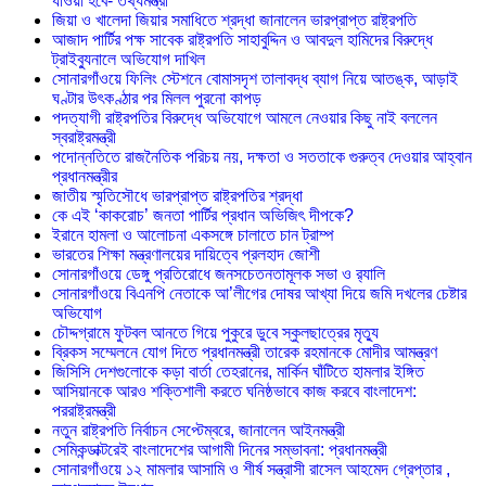
যাওয়া হবে- তথ্যমন্ত্রী
জিয়া ও খালেদা জিয়ার সমাধিতে শ্রদ্ধা জানালেন ভারপ্রাপ্ত রাষ্ট্রপতি
আজাদ পার্টির পক্ষ সাবেক রাষ্ট্রপতি সাহাবুদ্দিন ও আবদুল হামিদের বিরুদ্ধে
ট্রাইব্যুনালে অভিযোগ দাখিল
সোনারগাঁওয়ে ফিলিং স্টেশনে বোমাসদৃশ তালাবদ্ধ ব্যাগ নিয়ে আতঙ্ক, আড়াই
ঘণ্টার উৎকণ্ঠার পর মিলল পুরনো কাপড়
পদত্যাগী রাষ্ট্রপতির বিরুদ্ধে অভিযোগে আমলে নেওয়ার কিছু নাই বললেন
স্বরাষ্ট্রমন্ত্রী
পদোন্নতিতে রাজনৈতিক পরিচয় নয়, দক্ষতা ও সততাকে গুরুত্ব দেওয়ার আহ্বান
প্রধানমন্ত্রীর
জাতীয় স্মৃতিসৌধে ভারপ্রাপ্ত রাষ্ট্রপতির শ্রদ্ধা
কে এই ‘কাকরোচ’ জনতা পার্টির প্রধান অভিজিৎ দীপকে?
ইরানে হামলা ও আলোচনা একসঙ্গে চালাতে চান ট্রাম্প
ভারতের শিক্ষা মন্ত্রণালয়ের দায়িত্বে প্রলহাদ জোশী
সোনারগাঁওয়ে ডেঙ্গু প্রতিরোধে জনসচেতনতামূলক সভা ও র‍্যালি
সোনারগাঁওয়ে বিএনপি নেতাকে আ’লীগের দোষর আখ্যা দিয়ে জমি দখলের চেষ্টার
অভিযোগ
চৌদ্দগ্রামে ফুটবল আনতে গিয়ে পুকুরে ডুবে স্কুলছাত্রের মৃত্যু
ব্রিকস সম্মেলনে যোগ দিতে প্রধানমন্ত্রী তারেক রহমানকে মোদীর আমন্ত্রণ
জিসিসি দেশগুলোকে কড়া বার্তা তেহরানের, মার্কিন ঘাঁটিতে হামলার ইঙ্গিত
আসিয়ানকে আরও শক্তিশালী করতে ঘনিষ্ঠভাবে কাজ করবে বাংলাদেশ:
পররাষ্ট্রমন্ত্রী
নতুন রাষ্ট্রপতি নির্বাচন সেপ্টেম্বরে, জানালেন আইনমন্ত্রী
সেমিকন্ডাক্টরেই বাংলাদেশের আগামী দিনের সম্ভাবনা: প্রধানমন্ত্রী
সোনারগাঁওয়ে ১২ মামলার আসামি ও শীর্ষ সন্ত্রাসী রাসেল আহমেদ গ্রেপ্তার ,