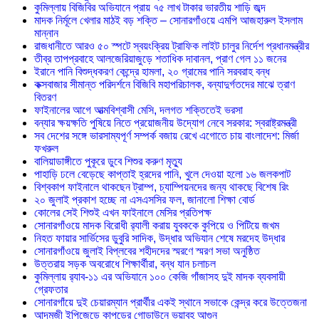
কুমিল্লায় বিজিবির অভিযানে প্রায় ৭৫ লাখ টাকার ভারতীয় শাড়ি জব্দ
মাদক নির্মূলে খেলার মাঠই বড় শক্তি – সোনারগাঁওয়ে এমপি আজহারুল ইসলাম
মান্নান
রাজধানীতে আরও ৫০ স্পটে স্বয়ংক্রিয় ট্রাফিক লাইট চালুর নির্দেশ প্রধানমন্ত্রীর
তীব্র তাপপ্রবাহে আলজেরিয়াজুড়ে শতাধিক দাবানল, প্রাণ গেল ১১ জনের
ইরানে পানি বিশুদ্ধকরণ কেন্দ্রে হামলা, ২০ গ্রামের পানি সরবরাহ বন্ধ
কক্সবাজার সীমান্ত পরিদর্শনে বিজিবি মহাপরিচালক, বন্যাদুর্গতদের মাঝে ত্রাণ
বিতরণ
ফাইনালের আগে আত্মবিশ্বাসী মেসি, দলগত শক্তিতেই ভরসা
বন্যার ক্ষয়ক্ষতি পুষিয়ে নিতে প্রয়োজনীয় উদ্যোগ নেবে সরকার: স্বরাষ্ট্রমন্ত্রী
সব দেশের সঙ্গে ভারসাম্যপূর্ণ সম্পর্ক বজায় রেখে এগোতে চায় বাংলাদেশ: মির্জা
ফখরুল
বালিয়াডাঙ্গীতে পুকূরে ডুবে শিশুর করুণ মৃত্যু
পাহাড়ি ঢলে বেড়েছে কাপ্তাই হ্রদের পানি, খুলে দেওয়া হলো ১৬ জলকপাট
বিশ্বকাপ ফাইনালে থাকছেন ট্রাম্প, চ্যাম্পিয়নদের জন্য থাকছে বিশেষ রিং
২০ জুলাই প্রকাশ হচ্ছে না এসএসসির ফল, জানালো শিক্ষা বোর্ড
কোলের সেই শিশুই এখন ফাইনালে মেসির প্রতিপক্ষ
সোনারগাঁওয়ে মাদক বিরোধী র‌্যালী করায় যুবককে কুপিয়ে ও পিটিয়ে জখম
নিহত ফায়ার সার্ভিসের ডুবুরি সাদিক, উদ্ধার অভিযান শেষে মরদেহ উদ্ধার
সোনারগাঁওয়ে জুলাই বিপ্লবের শহীদদের স্মরণে স্মরণ সভা অনুষ্ঠিত
উত্তরায় সড়ক অবরোধে শিক্ষার্থীরা, বন্ধ যান চলাচল
কুমিল্লায় র‍্যাব-১১ এর অভিযানে ১০০ কেজি গাঁজাসহ দুই মাদক ব্যবসায়ী
গ্রেফতার
সোনারগাঁয়ে দুই চেয়ারম্যান প্রার্থীর একই স্থানে সভাকে কেন্দ্র করে উত্তেজনা
আদমজী ইপিজেডে কাপড়ের গোডাউনে ভয়াবহ আগুন