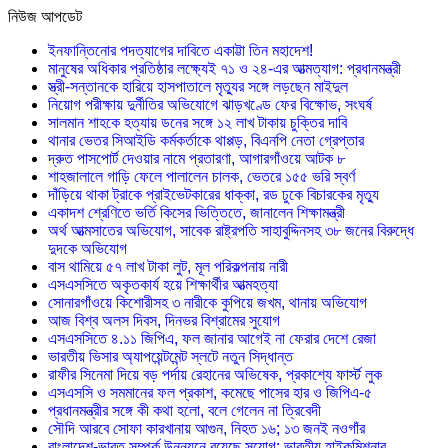
নিউজ আপডেট
ইনফান্তিনোর পদত্যাগের দাবিতে একাট্টা তিন মহাদেশ!
মানুষের অধিকার প্রতিষ্ঠার লক্ষ্যেই ৭১ ও ২৪-এর আত্মত্যাগ: প্রধানমন্ত্রী
স্ত্রী-সন্তানকে হারিয়ে হাসপাতালে মৃত্যুর সঙ্গে লড়ছেন মাইদুল
নিয়োগ পরীক্ষায় দুর্নীতির অভিযোগে ঝাড়খণ্ডে ফের বিক্ষোভ, সংঘর্ষ
সালমান শাহকে হত্যায় ডনের সঙ্গে ১২ লাখ টাকায় চুক্তির দাবি
থানার ভেতর সিআইডি কর্মকর্তাকে থাপ্পড়, বিএনপি নেতা গ্রেপ্তার
দ্রুত পাসপোর্ট দেওয়ার নামে প্রতারণা, আগারগাঁওয়ে আটক ৮
শাহজালালে গাড়ি ফেলে পালালেন চালক, ভেতরে ১৫৫ ভরি স্বর্ণ
দাঁড়িয়ে থাকা ট্রাকে প্রাইভেটকারের ধাক্কা, রড ঢুকে বিচারকের মৃত্যু
একাদশ শ্রেণিতে ভর্তি কিসের ভিত্তিতে, জানালেন শিক্ষামন্ত্রী
অর্থ আত্মসাতের অভিযোগ, সাবেক রাষ্ট্রপতি সাহাবুদ্দিনসহ ৩৮ জনের বিরুদ্ধে
দুদকে অভিযোগ
বাস থামিয়ে ৫৭ লাখ টাকা লুট, মূল পরিকল্পনায় নারী
এসএসসিতে অকৃতকার্য হয়ে শিক্ষার্থীর আত্মহত্যা
সোনারগাঁওয়ে কিশোরীসহ ৩ নারীকে কুপিয়ে জখম, থানায় অভিযোগ
আজ বিশ্ব অলস দিবস, দিনভর বিশ্রামের সুযোগ
এসএসসিতে ৪.১১ জিপিএ, ফল জানার আগেই না ফেরার দেশে রেজা
ভারতীয় ভিসার অ্যাপয়েন্টমেন্ট স্লটে নতুন সিদ্ধান্ত
রাফীর সিনেমা দিয়ে বড় পর্দায় রেহানের অভিষেক, প্রকাশ্যে ফার্স্ট লুক
এসএসসি ও সমমানের ফল প্রকাশ, কমেছে পাসের হার ও জিপিএ-৫
প্রধানমন্ত্রীর সঙ্গে কী কথা হলো, বলে গেলেন না ত্রিবেদী
সৌদি আরবে সোফা কারখানায় আগুন, নিহত ১৬; ১৩ জনই নওগাঁর
বাংলাদেশ-ভারত সম্পর্ক উন্নয়নে রয়েছে সুযোগ: ভারতীয় হাইকমিশনার