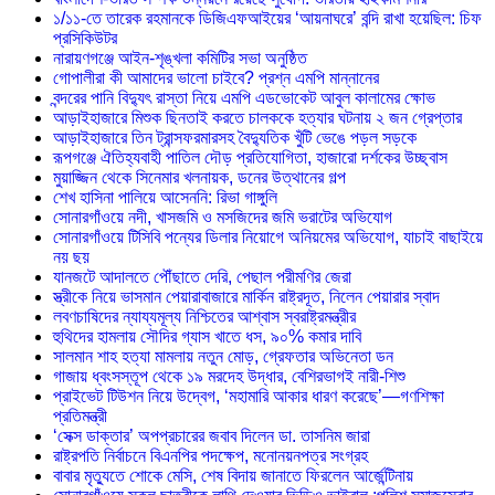
১/১১-তে তারেক রহমানকে ডিজিএফআইয়ের ‘আয়নাঘরে’ বন্দি রাখা হয়েছিল: চিফ
প্রসিকিউটর
নারায়ণগঞ্জে আইন-শৃঙ্খলা কমিটির সভা অনুষ্ঠিত
গোপালীরা কী আমাদের ভালো চাইবে? প্রশ্ন এমপি মান্নানের
বন্দরের পানি বিদ্যুৎ রাস্তা নিয়ে এমপি এডভোকেট আবুল কালামের ক্ষোভ
আড়াইহাজারে মিশুক ছিনতাই করতে চালককে হত্যার ঘটনায় ২ জন গ্রেপ্তার
আড়াইহাজারে তিন ট্রান্সফরমারসহ বৈদ্যুতিক খুঁটি ভেঙে পড়ল সড়কে
রূপগঞ্জে ঐতিহ্যবাহী পাতিল দৌড় প্রতিযোগিতা, হাজারো দর্শকের উচ্ছ্বাস
মুয়াজ্জিন থেকে সিনেমার খলনায়ক, ডনের উত্থানের গল্প
শেখ হাসিনা পালিয়ে আসেননি: রিভা গাঙ্গুলি
সোনারগাঁওয়ে নদী, খাসজমি ও মসজিদের জমি ভরাটের অভিযোগ
সোনারগাঁওয়ে টিসিবি পন্যের ডিলার নিয়োগে অনিয়মের অভিযোগ, যাচাই বাছাইয়ে
নয় ছয়
যানজটে আদালতে পৌঁছাতে দেরি, পেছাল পরীমণির জেরা
স্ত্রীকে নিয়ে ভাসমান পেয়ারাবাজারে মার্কিন রাষ্ট্রদূত, নিলেন পেয়ারার স্বাদ
লবণচাষিদের ন্যায্যমূল্য নিশ্চিতের আশ্বাস স্বরাষ্ট্রমন্ত্রীর
হুথিদের হামলায় সৌদির গ্যাস খাতে ধস, ৯০% কমার দাবি
সালমান শাহ হত্যা মামলায় নতুন মোড়, গ্রেফতার অভিনেতা ডন
গাজায় ধ্বংসস্তূপ থেকে ১৯ মরদেহ উদ্ধার, বেশিরভাগই নারী-শিশু
প্রাইভেট টিউশন নিয়ে উদ্বেগ, ‘মহামারি আকার ধারণ করেছে’—গণশিক্ষা
প্রতিমন্ত্রী
‘সেক্স ডাক্তার’ অপপ্রচারের জবাব দিলেন ডা. তাসনিম জারা
রাষ্ট্রপতি নির্বাচনে বিএনপির পদক্ষেপ, মনোনয়নপত্র সংগ্রহ
বাবার মৃত্যুতে শোকে মেসি, শেষ বিদায় জানাতে ফিরলেন আর্জেন্টিনায়