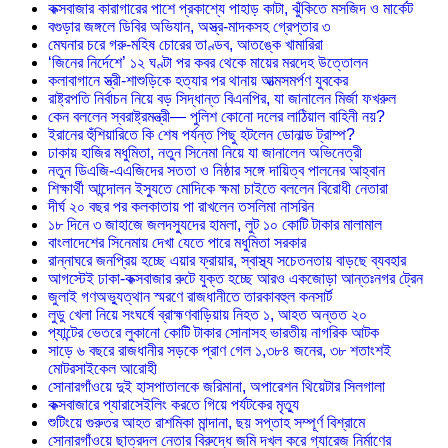
কক্সবাজার কারাগারের পাশে প্রকাশ্যে পাহাড় কাটা, ঝুঁকিতে মসজিদ ও মার্কেট
বগুড়ার জঙ্গলে ডিবির অভিযান, অস্ত্র-মাদকসহ গ্রেপ্তার ৩
মেঘনার চরে গরু-মহিষ চোরের তাণ্ডব, আতঙ্কে খামারিরা
‘জিনের নির্দেশে’ ১২ ঘণ্টা পর কবর থেকে মায়ের মরদেহ উত্তোলন
কলাবাগানে স্ত্রী-শাশুড়িকে হত্যার পর থানায় আত্মসমর্পণ যুবকের
রাষ্ট্রপতি নির্বাচন নিয়ে বড় সিদ্ধান্ত বিএনপির, যা জানালেন মির্জা ফখরুল
কেন বললেন স্বরাষ্ট্রমন্ত্রী— পুলিশ কোনো দলের লাঠিয়াল বাহিনী নয়?
ইরানের হুঁশিয়ারিতে কি শেষ পর্যন্ত পিছু হটলেন ডোনাল্ড ট্রাম্প?
ঢাকায় হাজির মধুমিতা, নতুন সিনেমা নিয়ে যা জানালেন অভিনেত্রী
নতুন ডিএজি-এএজিদের সততা ও নিষ্ঠার সঙ্গে দায়িত্ব পালনের আহ্বান
শিক্ষার্থী আন্দোলন ইস্যুতে মোদিকে ক্ষমা চাইতে বললেন বিরোধী নেতারা
দীর্ঘ ২০ বছর পর কলকাতায় পা রাখলেন তসলিমা নাসরিন
১৮ দিনে ৩ জাহাজে জলদস্যুদের হামলা, লুট ১০ কোটি টাকার মালামাল
বাংলাদেশের সিনেমায় দেখা যেতে পারে মধুমিতা সরকার
রান্নাঘরে জনপ্রিয় হচ্ছে এয়ার ফ্রায়ার, স্বাস্থ্য সচেতনতায় বাড়ছে ব্যবহার
আগস্টেই ঢাকা-কক্সবাজার রুটে যুক্ত হচ্ছে আরও একজোড়া আন্তঃনগর ট্রেন
জুলাই গণঅভ্যুত্থান স্মরণে রাজধানীতে তারকাবহুল কনসার্ট
লুডু খেলা নিয়ে সংঘর্ষে ব্রাহ্মণবাড়িয়ায় নিহত ১, আহত অন্তত ২০
প্যান্টের ভেতরে লুকানো কোটি টাকার সোনাসহ ভারতীয় নাগরিক আটক
সাড়ে ৬ বছরে রাজধানীর সড়কে প্রাণ গেল ১,৩৮৪ জনের, ৩৮ শতাংশই
মোটরসাইকেল আরোহী
সোনারগাঁওয়ে দুই হাসপাতালকে জরিমানা, অপারেশন থিয়েটার সিলগালা
কক্সবাজারে প্যারাসেইলিং করতে গিয়ে পর্যটকের মৃত্যু
শুটিংয়ে গুরুতর আহত রাশমিকা মান্দানা, ছয় সপ্তাহ সম্পূর্ণ বিশ্রামে
সোনারগাঁওয়ে ছাত্রদল নেতার বিরুদ্ধে জমি দখল করে গ্যারেজ নির্মাণের