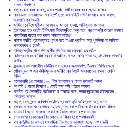
চালক গ্রেপ্তার
বালু ব্যবসা বন্ধ করেছি, এবার পাহাড় কাটাও বন্ধ করব: হুমাম কাদের
প্রত্যন্ত এলাকাতেও ত্রাণ পৌঁছাতে সব বাহিনী সমন্বিতভাবে কাজ করছে:
জ্বালানি প্রতিমন্ত্রী
জামিনে বেরিয়ে স্ত্রী-সন্তানসহ ৬ জনকে হত্যা, অভিযুক্ত পলাতক
ইন্টার্নদের হাত ধরেই চিকিৎসায় বিদেশমুখিতা বন্ধ হবে: প্রধানমন্ত্রী তারেক রহমান
গজারিয়ায় যাত্রা শুরু করল ‘ন্যাচার লাউঞ্জ’
পানাম নগরীর প্রবেশদ্বারে ধ্বংস হয়ে যাওয়া প্রাচীন সেতু পুননির্মাণের দাবিতে
মানববন্ধন ও র‌্যালী
বাণিজ্যমন্ত্রীর সাথে ইউরোপীয় ইউনিয়নের রাষ্ট্রদূত এর বৈঠক
চৌদ্দগ্রামে র‌্যাব-বিজিবির যৌথ অভিযানে ৭০ কেজি গাঁজাসহ দুই মাদক কারবারি
আটক
সুন্দরবনে বড় জাহাঙ্গীর বাহিনীর ৩ সদস্যের আত্মসমর্পণ, উদ্ধার জিম্মি জেলে
ধোঁকামুক্ত ও জবাবদিহিমূলক রাজনীতি প্রতিষ্ঠাই জামায়াতের লক্ষ্য : সেলিম
উদ্দিন
যশোরগামী ১৪ হাজার ৫০০ পিস ইয়াবাসহ ৪ মাদক কারবারি আটক
আগামী ৫ বছরে বিদেশে ১ কোটি দক্ষ কর্মী পাঠাবে সরকার
মাননীয় প্রধানমন্ত্রীর প্রতিরক্ষা উপদেষ্টার সঙ্গে নেদারল্যান্ডসের রাষ্ট্রদূতের
সৌজন্য সাক্ষাৎ
সড়ক, রেল, বন্দর ও বিশ্ববিদ্যালয় প্রকল্পে ভূমি অধিগ্রহণ অনুমোদন
বান্দরবানে বন্যার্তদের খাদ্য সহায়তা, শতাধিক পর্যটককে উদ্ধার করল বিজিবি
বন্যায় বিচ্ছিন্ন সাজেক, ত্রাণ কার্যক্রম জোরদার প্রশাসনের
শেয়ারবাজার কেলেঙ্কারির হোতাদের বিচার হবে: প্রধানমন্ত্রী
বার কাউন্সিলের আদলে সাংবাদিক নিবন্ধনের ব্যবস্থা হচ্ছে: তথ্যমন্ত্রী