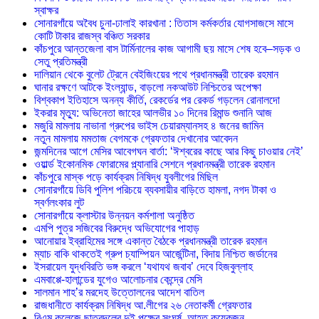
স্বাক্ষর
সোনারগাঁয়ে অবৈধ চুনা-ঢালাই কারখানা : তিতাস কর্মকর্তার যোগসাজসে মাসে
কোটি টাকার রাজস্ব বঞ্চিত সরকার
কাঁচপুরে আন্তজেলা বাস টার্মিনালের কাজ আগামী ছয় মাসে শেষ হবে–সড়ক ও
সেতু প্রতিমন্ত্রী
দালিয়ান থেকে বুলেট ট্রেনে বেইজিংয়ের পথে প্রধানমন্ত্রী তারেক রহমান
ঘানার রক্ষণে আটকে ইংল্যান্ড, বাড়লো নকআউট নিশ্চিতের অপেক্ষা
বিশ্বকাপ ইতিহাসে অনন্য কীর্তি, রেকর্ডের পর রেকর্ড গড়লেন রোনালদো
ইকরার মৃত্যু: অভিনেতা জাহের আলভীর ১০ দিনের রিমান্ড শুনানি আজ
মজুরি মামলায় নাভানা গ্রুপের ভাইস চেয়ারম্যানসহ ৪ জনের জামিন
নতুন মামলায় মমতাজ বেগমকে গ্রেফতার দেখানোর আবেদন
জন্মদিনের আগে মেসির আবেগঘন বার্তা: ‘ঈশ্বরের কাছে আর কিছু চাওয়ার নেই’
ওয়ার্ল্ড ইকোনমিক ফোরামের প্ল্যানারি সেশনে প্রধানমন্ত্রী তারেক রহমান
কাঁচপুরে মাস্ক পড়ে কার্যক্রম নিষিদ্ধ যুবলীগের মিছিল
সোনারগাঁয়ে ডিবি পুলিশ পরিচয়ে ব্যবসায়ীর বাড়িতে হামলা, নগদ টাকা ও
স্বর্ণলংকার লুট
সোনারগাঁয়ে ক্লাস্টার উন্নয়ন কর্মশালা অনুষ্ঠিত
এমপি পুত্র সজিবের বিরুদ্ধে অভিযোগের পাহাড়
আনোয়ার ইব্রাহিমের সঙ্গে একান্ত বৈঠকে প্রধানমন্ত্রী তারেক রহমান
ম্যাচ বাকি থাকতেই গ্রুপ চ্যাম্পিয়ন আর্জেন্টিনা, বিদায় নিশ্চিত জর্ডানের
ইসরায়েল যুদ্ধবিরতি ভঙ্গ করলে ‘যথাযথ জবাব’ দেবে হিজবুল্লাহ
এমবাপ্পে-হালান্ডের যুগেও আলোচনার কেন্দ্রে মেসি
সালমান শাহ’র মরদেহ উত্তোলনের আদেশ বাতিল
রাজধানীতে কার্যক্রম নিষিদ্ধ আ.লীগের ২৬ নেতাকর্মী গ্রেফতার
বিএম কলেজে ছাত্রদলের দুই পক্ষের সংঘর্ষ, আহত কয়েকজন