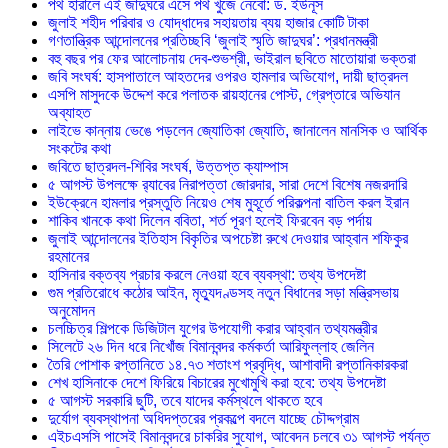
পথ হারালে এই জাদুঘরে এসে পথ খুঁজে নেবো: ড. ইউনূস
জুলাই শহীদ পরিবার ও যোদ্ধাদের সহায়তায় ব্যয় হাজার কোটি টাকা
গণতান্ত্রিক আন্দোলনের প্রতিচ্ছবি ‘জুলাই স্মৃতি জাদুঘর’: প্রধানমন্ত্রী
বহু বছর পর ফের আলোচনায় দেব-শুভশ্রী, ভাইরাল ছবিতে মাতোয়ারা ভক্তরা
জবি সংঘর্ষ: হাসপাতালে আহতদের ওপরও হামলার অভিযোগ, দায়ী ছাত্রদল
এসপি মাসুদকে উদ্দেশ করে পলাতক রায়হানের পোস্ট, গ্রেপ্তারে অভিযান
অব্যাহত
লাইভে কান্নায় ভেঙে পড়লেন জ্যোতিকা জ্যোতি, জানালেন মানসিক ও আর্থিক
সংকটের কথা
জবিতে ছাত্রদল-শিবির সংঘর্ষ, উত্তপ্ত ক্যাম্পাস
৫ আগস্ট উপলক্ষে র‌্যাবের নিরাপত্তা জোরদার, সারা দেশে বিশেষ নজরদারি
ইউক্রেনে হামলার প্রস্তুতি নিয়েও শেষ মুহূর্তে পরিকল্পনা বাতিল করল ইরান
শাকিব খানকে কথা দিলেন ববিতা, শর্ত পূরণ হলেই ফিরবেন বড় পর্দায়
জুলাই আন্দোলনের ইতিহাস বিকৃতির অপচেষ্টা রুখে দেওয়ার আহ্বান শফিকুর
রহমানের
হাসিনার বক্তব্য প্রচার করলে নেওয়া হবে ব্যবস্থা: তথ্য উপদেষ্টা
গুম প্রতিরোধে কঠোর আইন, মৃত্যুদণ্ডসহ নতুন বিধানের সড়া মন্ত্রিসভায়
অনুমোদন
চলচ্চিত্র শিল্পকে ডিজিটাল যুগের উপযোগী করার আহ্বান তথ্যমন্ত্রীর
সিলেটে ২৬ দিন ধরে নিখোঁজ বিমানবন্দর কর্মকর্তা আরিফুল্লাহ জেলিন
তৈরি পোশাক রপ্তানিতে ১৪.৭৩ শতাংশ প্রবৃদ্ধি, আশাবাদী রপ্তানিকারকরা
শেখ হাসিনাকে দেশে ফিরিয়ে বিচারের মুখোমুখি করা হবে: তথ্য উপদেষ্টা
৫ আগস্ট সরকারি ছুটি, তবে যাদের কর্মস্থলে থাকতে হবে
দুর্যোগ ব্যবস্থাপনা অধিদপ্তরের প্রকল্পে বদলে যাচ্ছে চৌদ্দগ্রাম
এইচএসসি পাসেই বিমানবন্দরে চাকরির সুযোগ, আবেদন চলবে ৩১ আগস্ট পর্যন্ত