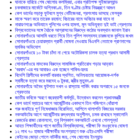
ঘানাকে হারিয়ে শেষ ষোলোয় কলম্বিয়া, এবার প্রতিপক্ষ সুইজারল্যান্ড
চকবাজারে মার্কেটে অগ্নিকাণ্ড, তিন ঘণ্টার চেষ্টায় নিয়ন্ত্রণে আগুন
কেপ ভার্দের লড়াকু ফুটবলে মুগ্ধ নেটিজেনরা, প্রশংসায় ভাসছে ফেসবুক
মাকে স্মরণ করে তারেক রহমান: বিচারের নামে অবিচার করা যাবে না
নারায়ণগঞ্জে অভিযানে পুলিশের ওপর হামলা, মূল অভিযুক্ত দুই ভাই গ্রেপ্তার
বিশ্বনেতাদের সঙ্গে বৈঠকে আগ্রাসনের বিরুদ্ধে কঠোর অবস্থান জানাল ইরান
সোনারগাঁওয়ে আসামি ধরতে গিয়ে তিন পুলিশ সদস্যসহ চারজনকে কুপিয়ে জখম
সোনারগাঁওয়ে চেয়ারম্যান প্রার্থী ঘোষনা দেওয়ায় বিএনপি নেতাকে প্রাণনাশের
হুমকির অভিযোগ
সোনারগাঁওয়ে ১০ টাকা চাঁদা না পেয়ে অটোরিকসা চালক হত্যা প্রধান আসামী
গ্রেপ্তার
সোনারগাঁওয়ে মাদকের বিরুদ্ধে সামাজিক প্রতিরোধ গড়ার আহ্বান
‘বরবাদ’-এর পর আবারও এক হচ্ছেন শাকিব-হৃদয়
বিদেশি শিল্পীদের কনসার্ট বারবার স্থগিত, অনিশ্চয়তায় আয়োজক-দর্শক
স্বামীকে হত্যা করে মরদেহ ৬ টুকরা, স্ত্রীর মৃত্যুদণ্ড
সোনারগাঁয়ে অবৈধ ফুটপাত দখল ও রাস্তায় পার্কিং করার অপরাধে ১৫ জনকে
গ্রেফতার
জাতীয় কবিকে স্মরণে বছরব্যাপী কর্মসূচি, উদ্বোধন করলেন প্রধানমন্ত্রী
কেপ ভার্দে ম্যাচের আগে আর্জেন্টিনার একাদশে তিন পজিশনে ধোঁয়াশা
গরু জবাইয়ে পূর্ণ নিষেধাজ্ঞার বিরোধিতা, আপিলে থালাপতি বিজয়ের সরকার
নকআউটের আগে আর্জেন্টিনার রুদ্ধদ্বার অনুশীলন, চমক রাখছেন স্কালোনি
রেকর্ডের রাজা রোনালদো, তবু বিশ্বকাপ নকআউটে এখনো গোলশূন্য!
আহত শিক্ষার্থীদের পাশে জাতীয় বিশ্ববিদ্যালয়, পরীক্ষা ফি মওকুফের ঘোষণা
১২ লাখ ৭০ হাজার পরীক্ষার্থীর অংশগ্রহণে শুরু এইচএসসি পরীক্ষা
কেইনের জোড়া গোলে নাটকীয় জয়, শেষ ষোলোয় ইংল্যান্ড