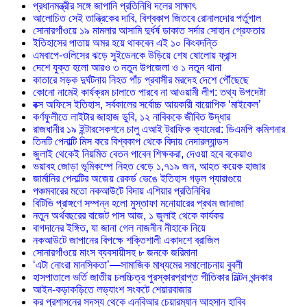
প্রধানমন্ত্রীর সঙ্গে জাপানি প্রতিনিধি দলের সাক্ষাৎ
আলোচিত সেই তান্ত্রিকের দাবি, বিশ্বকাপ জিতবে রোনালদোর পর্তুগাল
সোনারগাঁওয়ে ১৯ মামলার আসামি দুর্ধর্ষ ডাকাত সর্দার সোহান গ্রেফতার
ইতিহাসের পাতায় অমর হয়ে থাকবেন এই ১০ কিংবদন্তি
এমবাপে-ওলিসের ঝড়ে সুইডেনকে উড়িয়ে শেষ ষোলোয় ফ্রান্স
দেশে যুক্ত হলো আরও ৩ নতুন উপজেলা ও ১ নতুন থানা
কাতারে সড়ক দুর্ঘটনায় নিহত পাঁচ প্রবাসীর মরদেহ দেশে পৌঁছেছে
কোনো নামেই কার্যক্রম চালাতে পারবে না আওয়ামী লীগ: তথ্য উপদেষ্টা
বক্স অফিসে ইতিহাস, সর্বকালের সর্বোচ্চ আয়কারী বায়োপিক ‘মাইকেল’
কর্ণফুলীতে লাইটার জাহাজ ডুবি, ১২ নাবিককে জীবিত উদ্ধার
রাজধানীর ১৯ ইন্টারসেকশনে চালু এআই ট্রাফিক ক্যামেরা: ডিএমপি কমিশনার
তিনটি পেনাল্টি মিস করে বিশ্বকাপ থেকে বিদায় নেদারল্যান্ডস
জুলাই থেকেই নিয়মিত বেতন পাবেন শিক্ষকরা, দেওয়া হবে বকেয়াও
ভয়াবহ জোড়া ভূমিকম্পে নিহত বেড়ে ১,৭১৯ জন, আহত কয়েক হাজার
জার্মানির পেনাল্টির অজেয় রেকর্ড ভেঙে ইতিহাস গড়ল প্যারাগুয়ে
পঞ্চমবারের মতো নকআউটে বিদায় এশিয়ার প্রতিনিধির
বিটিভি প্রাঙ্গণে সম্পন্ন হলো মুস্তাফা মনোয়ারের প্রথম জানাজা
নতুন অর্থবছরের বাজেট পাস আজ, ১ জুলাই থেকে কার্যকর
বাগদানের ইঙ্গিত, যা জানা গেল নাজনীন নীহাকে নিয়ে
নকআউটে জাপানের বিপক্ষে শক্তিশালী একাদশে ব্রাজিল
সোনারগাঁওয়ে মাংস ব্যবসায়ীসহ ৮ জনকে জরিমানা
‘এটা নোংরা মানসিকতা’—সামাজিক মাধ্যমের সমালোচনায় বুবলী
হাসপাতালে ভর্তি জাতীয় চলচ্চিত্র পুরস্কারপ্রাপ্ত গীতিকার মিল্টন খন্দকার
আইন-কড়াকড়িতে লভ্যাংশ সংকটে শেয়ারবাজার
কর প্রশাসনের সদস্য থেকে এনবিআর চেয়ারম্যান আহসান হাবিব