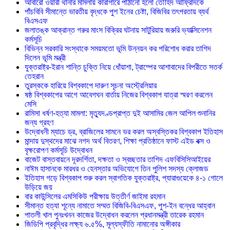
আবারো ওয়ারী থানার মামলায় কারাগারে পাঠানো হলো তৌহিদ আফ্রিদিকে
পাঁচবিবি সীমান্তে ভারতীয় বৃদ্ধকে পুশ ইনের চেষ্টা, বিজিবির তৎপরতায় ব্যর্থ
বিএসএফ
জলাতঙ্ক আক্রান্ত গরুর মাংস বিক্রির ঘটনায় সাটুরিয়ায় জরুরি ভ্যাক্সিনেশন
কর্মসূচি
বিভিন্ন সরকারি সংস্থাকে সময়মতো ভূমি উন্নয়ন কর পরিশোধ করার তাগিদ
দিলেন ভূমি মন্ত্রী
যুক্তরাষ্ট্র-ইরান শান্তি চুক্তি নিয়ে ধোঁয়াশা, ট্রাম্পের আশাবাদের বিপরীতে সতর্ক
তেহরান
তুরস্ককে হারিয়ে বিশ্বকাপে দারুণ সূচনা অস্ট্রেলিয়ার
ষষ্ঠ বিশ্বকাপের আগে আবেগঘন বার্তায় নিজের বিশ্বকাপ যাত্রা স্মরণ করলেন
মেসি
রামিসা ধর্ষণ-হত্যা মামলা: মৃত্যুদণ্ডপ্রাপ্ত দুই আসামির জেল আপিল শুনানির
জন্য গ্রহণ
উদ্বোধনী ম্যাচে ড্র, ব্রাজিলের সামনে ভর করল অস্বস্তিকর বিশ্বকাপ ইতিহাস
মান্দায় দুস্থদের মাঝে নগদ অর্থ বিতরণ, শিক্ষা প্রতিষ্ঠানে ফাস্ট এইড বক্স ও
বৃক্ষরোপণ কর্মসূচি উদ্বোধন
বাজেট বাস্তবায়নে দূরদর্শিতা, দক্ষতা ও স্বচ্ছতার তাগিদ এফবিসিসিআইয়ের
নাঈম হাসানকে মারধর ও হেনস্তার অভিযোগে তিন পুলিশ সদস্য ক্লোজড
ইতিহাস গড়ে বিশ্বকাপ শুরু করল স্বাগতিক যুক্তরাষ্ট্র, প্যারাগুয়েকে ৪-১ গোলে
উড়িয়ে জয়
বার কাউন্সিলের এমসিকিউ পরীক্ষায় উত্তীর্ণ জাইমা রহমান
সীমান্ত হত্যা শূন্যে নামাতে সম্মত বিজিবি-বিএসএফ, পুশ-ইন বন্ধের আহ্বান
পাতলী খাল পুনঃখনন কাজের উদ্বোধন করলেন প্রধানমন্ত্রী তারেক রহমান
জিডিপি প্রবৃদ্ধির লক্ষ্য ৬.৫%, মূল্যস্ফীতি নামানোর অঙ্গীকার