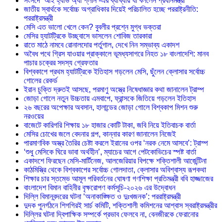
সংসদে ‘আই হ্যাভ অ্যা প্লান’-এর ব্যাখ্যায় যা বললেন প্রধানমন্ত্রী
জাতীয় স্বার্থকে সর্বোচ্চ অগ্রাধিকার দিয়েই পরিচালিত হচ্ছে পররাষ্ট্রনীতি:
পররাষ্ট্রমন্ত্রী
মেসি এত ভালো খেলে কেন? বুবলীর প্রশ্নে মুগ্ধ ভক্তরা
মেসির হ্যাটট্রিকে উচ্ছ্বাসে ভাসলেন শোবিজ তারকারা
রাতে মাঠে নামবে রোনালদোর পর্তুগাল, দেখে নিন সম্ভাব্য একাদশ
‎অবৈধ পথে গ্রিস যাওয়ার প্রাক্কালে ভূমধ্যসাগরে নিহত ১৮ বাংলাদেশি: মানব
পাচার চক্রের সদস্য গ্রেফতার
বিশ্বকাপে প্রথম হ্যাটট্রিকে ইতিহাস গড়লেন মেসি, ছুঁলেন ক্লোসার সর্বোচ্চ
গোলের রেকর্ড
ইরান চুক্তি দ্রুতই আসছে, পরমাণু অস্ত্রে নিষেধাজ্ঞার কথা জানালেন ট্রাম্প
জোড়া গোলে নতুন উচ্চতায় এমবাপে, ফ্রান্সকে জিতিয়ে গড়লেন ইতিহাস
২৬ বছরের অপেক্ষার অবসান, হালান্ডের জোড়া গোলে বিশ্বকাপ মিশন শুরু
নরওয়ের
বাজেটে কারিগরি শিক্ষায় ১৮ হাজার কোটি টাকা, জবি নিয়ে ইতিবাচক বার্তা
মেসির চোখের জলে বেদনার গল্প, কান্নার কারণ জানালেন নিজেই
পারমাণবিক অস্ত্র তৈরির চেষ্টা করলে ইরানের ওপর ‘নরক নেমে আসবে’: ট্রাম্প
‘শুধু মেসিকে ঘিরে ভাবা অর্থহীন’, ম্যাচের আগে পেটকোভিচের স্পষ্ট বার্তা
একাদশে ফিরছেন মেসি-মার্টিনেজ, আলজেরিয়ার বিপক্ষে শক্তিশালী আর্জেন্টিনা
কাঠমিস্ত্রি থেকে বিশ্বকাপের সর্বোচ্চ গোলদাতা, ক্লোসার অবিশ্বাস্য রূপকথা
শিক্ষার চার স্তম্ভে আমূল পরিবর্তনের ঘোষণা গণশিক্ষা প্রতিমন্ত্রী ববি হাজ্জাজের
বাংলাদেশ বিমান বাহিনীর বৃক্ষরোপণ কর্মসূচি-২০২৬ এর উদ্বোধন
দিল্লি বিমানবন্দরের ঘটনা ‘অনাকাঙ্ক্ষিত ও দুঃখজনক’: পররাষ্ট্রমন্ত্রী
দুদক পুনর্গঠনে শিগগিরই সার্চ কমিটি, শক্তিশালী কমিশনের আশ্বাস স্বরাষ্ট্রমন্ত্রীর
দিল্লির ঘটনা দ্বিপাক্ষিক সম্পর্কে প্রভাব ফেলবে না, বেনজীরকে ফেরানোর