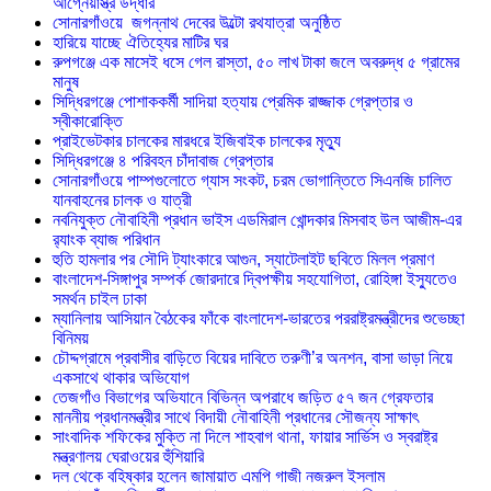
আগ্নেয়াস্ত্র উদ্ধার
সোনারগাঁওয়ে জগন্নাথ দেবের উল্টো রথযাত্রা অনুষ্ঠিত
হারিয়ে যাচ্ছে ঐতিহ্যের মাটির ঘর
রুপগঞ্জে এক মাসেই ধসে গেল রাস্তা, ৫০ লাখ টাকা জলে অবরুদ্ধ ৫ গ্রামের
মানুষ
সিদ্ধিরগঞ্জে পোশাককর্মী সাদিয়া হত্যায় প্রেমিক রাজ্জাক গ্রেপ্তার ও
স্বীকারোক্তি
প্রাইভেটকার চালকের মারধরে ইজিবাইক চালকের মৃত্যু
সিদ্ধিরগঞ্জে ৪ পরিবহন চাঁদাবাজ গ্রেপ্তার
সোনারগাঁওয়ে পাম্পগুলোতে গ্যাস সংকট, চরম ভোগান্তিতে সিএনজি চালিত
যানবাহনের চালক ও যাত্রী
নবনিযুক্ত নৌবাহিনী প্রধান ভাইস এডমিরাল খোন্দকার মিসবাহ উল আজীম-এর
র‍্যাংক ব্যাজ পরিধান
হুতি হামলার পর সৌদি ট্যাংকারে আগুন, স্যাটেলাইট ছবিতে মিলল প্রমাণ
বাংলাদেশ-সিঙ্গাপুর সম্পর্ক জোরদারে দ্বিপক্ষীয় সহযোগিতা, রোহিঙ্গা ইস্যুতেও
সমর্থন চাইল ঢাকা
ম্যানিলায় আসিয়ান বৈঠকের ফাঁকে বাংলাদেশ-ভারতের পররাষ্ট্রমন্ত্রীদের শুভেচ্ছা
বিনিময়
চৌদ্দগ্রামে প্রবাসীর বাড়িতে বিয়ের দাবিতে তরুণী’র অনশন, বাসা ভাড়া নিয়ে
একসাথে থাকার অভিযোগ
তেজগাঁও বিভাগের অভিযানে বিভিন্ন অপরাধে জড়িত ৫৭ জন গ্রেফতার
মাননীয় প্রধানমন্ত্রীর সাথে বিদায়ী নৌবাহিনী প্রধানের সৌজন্য সাক্ষাৎ
সাংবাদিক শফিকের মুক্তি না দিলে শাহবাগ থানা, ফায়ার সার্ভিস ও স্বরাষ্ট্র
মন্ত্রণালয় ঘেরাওয়ের হুঁশিয়ারি
দল থেকে বহিষ্কার হলেন জামায়াত এমপি গাজী নজরুল ইসলাম