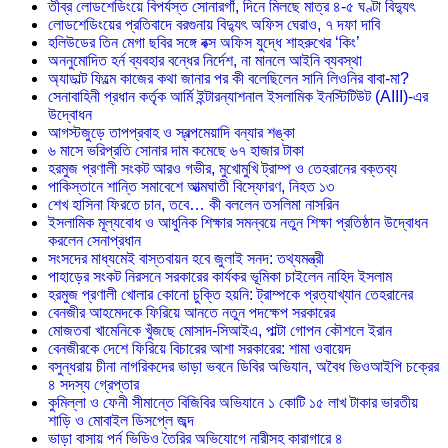
তীব্র লোডশেডিংয়ে বিপর্যস্ত সোনারগাঁ, দিনে মিলছে মাত্র ৪-৫ ঘণ্টা বিদ্যুৎ
লোডশেডিংয়ের প্রতিবাদে বরগুনায় বিদ্যুৎ অফিস ঘেরাও, ৭ দফা দাবি
হলিউডের তিন মেগা ছবির সঙ্গে বক্স অফিস যুদ্ধে শাহরুখের ‘কিং’
অননুমোদিত হর্ন ব্যবহার বন্ধের নির্দেশ, না মানলে আইনি ব্যবস্থা
অ্যাডাল্ট ফিল্মে কাজের কথা জানার পর কী বলেছিলেন সানি লিওনির বাবা-মা?
সেনাবাহিনী প্রধান কর্তৃক আর্মি ইন্টারন্যাশনাল ইসলামিক ইনস্টিটিউট (AIII)-এর
উদ্বোধন
আগস্টজুড়ে তাপপ্রবাহ ও স্বল্পমেয়াদি বন্যার শঙ্কা
৬ মাসে ভরিপ্রতি সোনার দাম কমেছে ৬৭ হাজার টাকা
হরমুজ প্রণালী সংকট আরও গভীর, মুখোমুখি ট্রাম্প ও তেহরানের বক্তব্য
পাকিস্তানে শান্তি সমাবেশে আত্মঘাতী বিস্ফোরণ, নিহত ১৩
শেখ হাসিনা ফিরতে চান, তবে… কী বললেন তসলিমা নাসরিন
ইসলামিক মূল্যবোধ ও আধুনিক শিক্ষার সমন্বয়ে নতুন শিক্ষা প্রতিষ্ঠান উদ্বোধন
করলেন সেনাপ্রধান
সংসদের মাধ্যমেই বাস্তবায়ন হবে জুলাই সনদ: তথ্যমন্ত্রী
পাহাড়ের সংকট নিরসনে সরকারের কার্যকর ভূমিকা চাইলেন নাহিদ ইসলাম
হরমুজ প্রণালী খোলার কোনো চুক্তি হয়নি: ট্রাম্পকে প্রত্যাখ্যান তেহরানের
বেনজীর আহমেদকে ফিরিয়ে আনতে নতুন পদক্ষেপ সরকারের
মোজতবা খামেনিকে খুঁজছে মোসাদ-সিআইএ, পাল্টা গোপন কৌশলে ইরান
বেনজীরকে দেশে ফিরিয়ে বিচারের আশা সরকারের: শামা ওবায়েদ
বসুন্ধরায় চীনা নাগরিকদের ভাড়া ভবনে ডিবির অভিযান, অবৈধ ভিওআইপি চক্রের
৪ সদস্য গ্রেপ্তার
কুমিল্লা ও ফেনী সীমান্তে বিজিবির অভিযানে ১ কোটি ১৫ লাখ টাকার ভারতীয়
শাড়ি ও মোবাইল ডিসপ্লে জব্দ
ভাড়া বাসায় পর্ন ভিডিও তৈরির অভিযোগে নারীসহ কারাগারে ৪