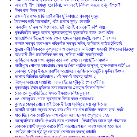
আওয়ামী লীগ নিষিদ্ধ হবে কিনা, আদালতই নির্ধারণ করবে: তথ্য উপদেষ্টা
বিশ্ব বাবা দিবস আজ
রাজধানীর বাড্ডায় ছিনতাইকারীর ছুরিকাঘাতে গৃহবধূর মৃত্যু
ট্রাম্পের দাবি ‘বানোয়াট’, পাল্টা জবাবে ক্ষুব্ধ মেলোনি
‘ককটেল ২’ বক্স অফিসে ঝড়, দুই দিনেই ৫০ কোটি রুপি আয়
যুদ্ধবিরতির ভঙ্গুর আবহে সুইজারল্যান্ডে যুক্তরাষ্ট্র-ইরান মেগা বৈঠক
মালয়েশিয়ার উদ্দেশে আজ রওনা হচ্ছেন প্রধানমন্ত্রী, এরপর চীন সফর
কালাই স্বাস্থ্য কমপ্লেক্স পরিদর্শনে স্বাস্থ্য সচিব, অনিয়মে কঠোর হুঁশিয়ারি
মান্দায় নারী শিক্ষককে কুপ্রস্তাব ও হেনস্তার অভিযোগ সহকারী শিক্ষকের বিরুদ্ধে
আওয়ামী লীগ রাজনৈতিক দল নয়, মাফিয়া পার্টি: স্বরাষ্ট্রমন্ত্রী
ব্রাজিলের জয়ে মাথা ন্যাড়া করে কথা রাখলেন আর্জেন্টিনা সমর্থক
গাজীপুরে পোশাক কারখানায় ফের অর্ধশত শ্রমিক অসুস্থ, হাসপাতালে ভর্তি ১৯
ঢাকাস্থ হরিপুর উপজেলাবাসীর আয়োজনে ব্রাজিল-আর্জেন্টিনা ফুটবল উৎসব
যশোরে বিজিবির অভিযানে ৩১টি স্বর্ণের বারসহ আটক ২
বিশ্বের সবচেয়ে সময়নিষ্ঠ এয়ারলাইনের স্বীকৃতি পেল সৌদিয়া
যুক্তরাষ্ট্র-ইরান চুক্তির সমালোচকদের একহাত নিলেন ট্রাম্প
লেবাননে যুদ্ধবিরতিতে সম্মত ইসরায়েল-হিজবুল্লাহ
৬৪ সেকেন্ডের গোলে তুরস্ককে বিদায় করল প্যারাগুয়ে
কুনহার জোড়া গোলে হাইতিকে উড়িয়ে স্বস্তির জয় ব্রাজিলের
আগামী আড়াই বছরের মধ্যে রাজধানীর চার বাস টার্মিনাল সরানো হবে: মন্ত্রী
সাত দিনে এক কোটি ৬৯ লাখ অবৈধ জাল জব্দসহ গ্রেপ্তার ১২৯
‎অস্ট্রেলিয়ায় চাকরি দেওয়ার নামে প্রতারণা : সিআইডির জালে দুই প্রতারক
ঢাকাকে পোস্টারমুক্ত করতে সিটি করপোরেশনকে আরও সজাগ হতে হবে
লোহিত সাগরে দুই যুদ্ধজাহাজ মোতায়েন করছে জার্মানি