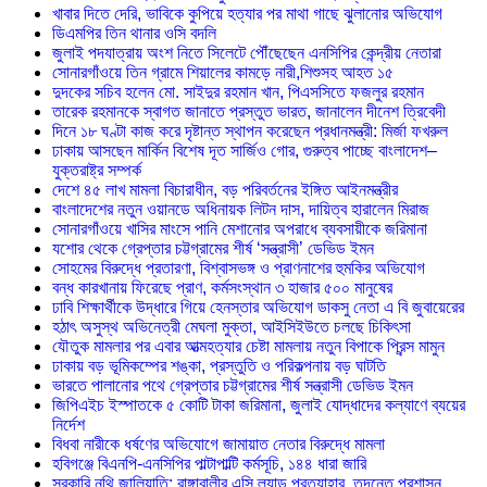
খাবার দিতে দেরি, ভাবিকে কুপিয়ে হত্যার পর মাথা গাছে ঝুলানোর অভিযোগ
ডিএমপির তিন থানার ওসি বদলি
জুলাই পদযাত্রায় অংশ নিতে সিলেটে পৌঁছেছেন এনসিপির কেন্দ্রীয় নেতারা
সোনারগাঁওয়ে তিন গ্রামে শিয়ালের কামড়ে নারী,শিশুসহ আহত ১৫
দুদকের সচিব হলেন মো. সাইদুর রহমান খান, পিএসসিতে ফজলুর রহমান
তারেক রহমানকে স্বাগত জানাতে প্রস্তুত ভারত, জানালেন দীনেশ ত্রিবেদী
দিনে ১৮ ঘণ্টা কাজ করে দৃষ্টান্ত স্থাপন করেছেন প্রধানমন্ত্রী: মির্জা ফখরুল
ঢাকায় আসছেন মার্কিন বিশেষ দূত সার্জিও গোর, গুরুত্ব পাচ্ছে বাংলাদেশ–
যুক্তরাষ্ট্র সম্পর্ক
দেশে ৪৫ লাখ মামলা বিচারাধীন, বড় পরিবর্তনের ইঙ্গিত আইনমন্ত্রীর
বাংলাদেশের নতুন ওয়ানডে অধিনায়ক লিটন দাস, দায়িত্ব হারালেন মিরাজ
সোনারগাঁওয়ে খাসির মাংসে পানি মেশানোর অপরাধে ব্যবসায়ীকে জরিমানা
যশোর থেকে গ্রেপ্তার চট্টগ্রামের শীর্ষ ‘সন্ত্রাসী’ ডেভিড ইমন
সোহমের বিরুদ্ধে প্রতারণা, বিশ্বাসভঙ্গ ও প্রাণনাশের হুমকির অভিযোগ
বন্ধ কারখানায় ফিরেছে প্রাণ, কর্মসংস্থান ৩ হাজার ৫০০ মানুষের
ঢাবি শিক্ষার্থীকে উদ্ধারে গিয়ে হেনস্তার অভিযোগ ডাকসু নেতা এ বি জুবায়েরের
হঠাৎ অসুস্থ অভিনেত্রী মেঘলা মুক্তা, আইসিইউতে চলছে চিকিৎসা
যৌতুক মামলার পর এবার আত্মহত্যার চেষ্টা মামলায় নতুন বিপাকে প্রিন্স মামুন
ঢাকায় বড় ভূমিকম্পের শঙ্কা, প্রস্তুতি ও পরিকল্পনায় বড় ঘাটতি
ভারতে পালানোর পথে গ্রেপ্তার চট্টগ্রামের শীর্ষ সন্ত্রাসী ডেভিড ইমন
জিপিএইচ ইস্পাতকে ৫ কোটি টাকা জরিমানা, জুলাই যোদ্ধাদের কল্যাণে ব্যয়ের
নির্দেশ
বিধবা নারীকে ধর্ষণের অভিযোগে জামায়াত নেতার বিরুদ্ধে মামলা
হবিগঞ্জে বিএনপি-এনসিপির পাল্টাপাল্টি কর্মসূচি, ১৪৪ ধারা জারি
সরকারি নথি জালিয়াতি: রাঙ্গাবালীর এসি ল্যান্ড প্রত্যাহার, তদন্তে প্রশাসন