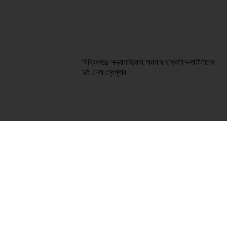
সিদ্ধিরগঞ্জে সন্ত্রাসবিরোধী মামলায় ছাত্রলীগ-তাতীলীগের
দুই নেতা গ্রেপ্তার ‎