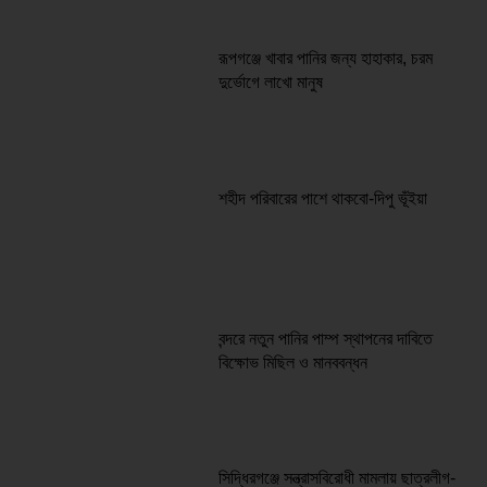
রূপগঞ্জে খাবার পানির জন্য হাহাকার, চরম
দুর্ভোগে লাখো মানুষ
শহীদ পরিবারের পাশে থাকবো-দিপু ভূঁইয়া
বন্দরে নতুন পানির পাম্প স্থাপনের দাবিতে
বিক্ষোভ মিছিল ও মানববন্ধন
সিদ্ধিরগঞ্জে সন্ত্রাসবিরোধী মামলায় ছাত্রলীগ-