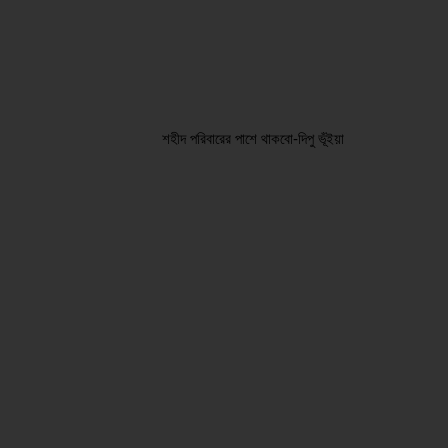
শহীদ পরিবারের পাশে থাকবো-দিপু ভূঁইয়া