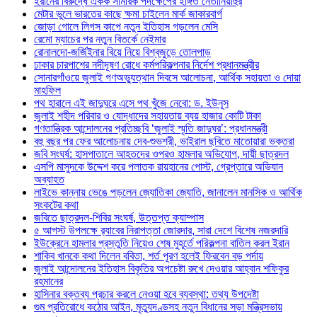
ইরানের বিরুদ্ধে একক সামরিক পদক্ষেপের ইঙ্গিত নেতানিয়াহুর
মেটার ভুলে ভারতের কাছে ক্ষমা চাইলেন মার্ক জাকারবার্গ
জোড়া গোলে লিগস কাপে নতুন ইতিহাস গড়লেন মেসি
রেমো ম্যাচের পর নতুন বিতর্কে নেইমার
রোনালদো-জর্জিইনার বিয়ে নিয়ে বিশ্বজুড়ে তোলপাড়
ঢাকার চারপাশের নদীদূষণ রোধে কর্মপরিকল্পনার নির্দেশ প্রধানমন্ত্রীর
সোনারগাঁওয়ে জুলাই গণঅভ্যুত্থান দিবসে আলোচনা, আর্থিক সহায়তা ও দোয়া
মাহফিল
পথ হারালে এই জাদুঘরে এসে পথ খুঁজে নেবো: ড. ইউনূস
জুলাই শহীদ পরিবার ও যোদ্ধাদের সহায়তায় ব্যয় হাজার কোটি টাকা
গণতান্ত্রিক আন্দোলনের প্রতিচ্ছবি ‘জুলাই স্মৃতি জাদুঘর’: প্রধানমন্ত্রী
বহু বছর পর ফের আলোচনায় দেব-শুভশ্রী, ভাইরাল ছবিতে মাতোয়ারা ভক্তরা
জবি সংঘর্ষ: হাসপাতালে আহতদের ওপরও হামলার অভিযোগ, দায়ী ছাত্রদল
এসপি মাসুদকে উদ্দেশ করে পলাতক রায়হানের পোস্ট, গ্রেপ্তারে অভিযান
অব্যাহত
লাইভে কান্নায় ভেঙে পড়লেন জ্যোতিকা জ্যোতি, জানালেন মানসিক ও আর্থিক
সংকটের কথা
জবিতে ছাত্রদল-শিবির সংঘর্ষ, উত্তপ্ত ক্যাম্পাস
৫ আগস্ট উপলক্ষে র‌্যাবের নিরাপত্তা জোরদার, সারা দেশে বিশেষ নজরদারি
ইউক্রেনে হামলার প্রস্তুতি নিয়েও শেষ মুহূর্তে পরিকল্পনা বাতিল করল ইরান
শাকিব খানকে কথা দিলেন ববিতা, শর্ত পূরণ হলেই ফিরবেন বড় পর্দায়
জুলাই আন্দোলনের ইতিহাস বিকৃতির অপচেষ্টা রুখে দেওয়ার আহ্বান শফিকুর
রহমানের
হাসিনার বক্তব্য প্রচার করলে নেওয়া হবে ব্যবস্থা: তথ্য উপদেষ্টা
গুম প্রতিরোধে কঠোর আইন, মৃত্যুদণ্ডসহ নতুন বিধানের সড়া মন্ত্রিসভায়