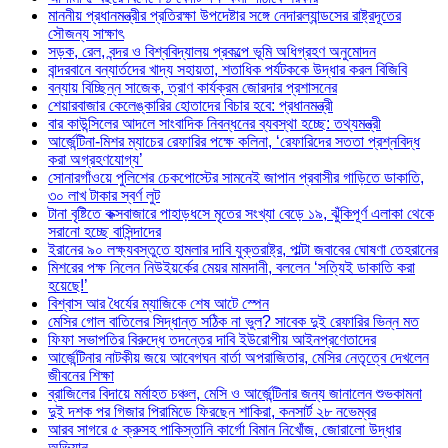
মাননীয় প্রধানমন্ত্রীর প্রতিরক্ষা উপদেষ্টার সঙ্গে নেদারল্যান্ডসের রাষ্ট্রদূতের
সৌজন্য সাক্ষাৎ
সড়ক, রেল, বন্দর ও বিশ্ববিদ্যালয় প্রকল্পে ভূমি অধিগ্রহণ অনুমোদন
বান্দরবানে বন্যার্তদের খাদ্য সহায়তা, শতাধিক পর্যটককে উদ্ধার করল বিজিবি
বন্যায় বিচ্ছিন্ন সাজেক, ত্রাণ কার্যক্রম জোরদার প্রশাসনের
শেয়ারবাজার কেলেঙ্কারির হোতাদের বিচার হবে: প্রধানমন্ত্রী
বার কাউন্সিলের আদলে সাংবাদিক নিবন্ধনের ব্যবস্থা হচ্ছে: তথ্যমন্ত্রী
আর্জেন্টিনা-মিশর ম্যাচের রেফারির পক্ষে কলিনা, ‘রেফারিদের সততা প্রশ্নবিদ্ধ
করা অগ্রহণযোগ্য’
সোনারগাঁওয়ে পুলিশের চেকপোস্টের সামনেই জাপান প্রবাসীর গাড়িতে ডাকাতি,
৩০ লাখ টাকার স্বর্ণ লুট
টানা বৃষ্টিতে কক্সবাজারে পাহাড়ধসে মৃতের সংখ্যা বেড়ে ১৯, ঝুঁকিপূর্ণ এলাকা থেকে
সরানো হচ্ছে বাসিন্দাদের
ইরানের ৯০ লক্ষ্যবস্তুতে হামলার দাবি যুক্তরাষ্ট্র, পাল্টা জবাবের ঘোষণা তেহরানের
মিশরের পক্ষ নিলেন নিউইয়র্কের মেয়র মামদানী, বললেন ‘সত্যিই ডাকাতি করা
হয়েছে!’
বিশ্বাস আর ধৈর্যের ম্যাজিকে শেষ আটে স্পেন
মেসির গোল বাতিলের সিদ্ধান্ত সঠিক না ভুল? সাবেক দুই রেফারির ভিন্ন মত
ফিফা সভাপতির বিরুদ্ধে তদন্তের দাবি ইউরোপীয় আইনপ্রণেতাদের
আর্জেন্টিনার নাটকীয় জয়ে আবেগঘন বার্তা অপরাজিতার, মেসির নেতৃত্বে দেখলেন
জীবনের শিক্ষা
ব্রাজিলের বিদায়ে মর্মাহত চঞ্চল, মেসি ও আর্জেন্টিনার জন্য জানালেন শুভকামনা
দুই দশক পর গিজার পিরামিডে ফিরছেন শাকিরা, কনসার্ট ২৮ নভেম্বর
আরব সাগরে ৫ ক্রুসহ পাকিস্তানি কার্গো বিমান নিখোঁজ, জোরালো উদ্ধার
অভিযান