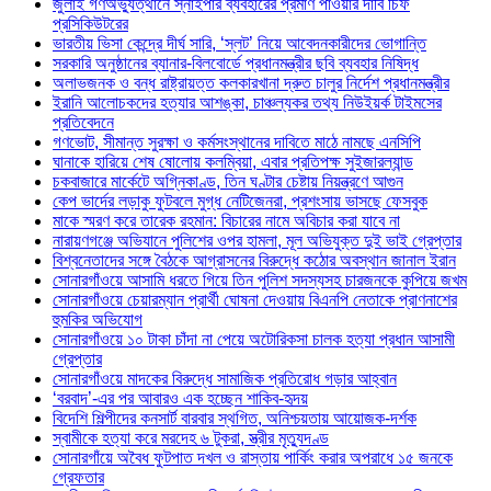
জুলাই গণঅভ্যুত্থানে স্নাইপার ব্যবহারের প্রমাণ পাওয়ার দাবি চিফ
প্রসিকিউটরের
ভারতীয় ভিসা কেন্দ্রে দীর্ঘ সারি, ‘স্লট’ নিয়ে আবেদনকারীদের ভোগান্তি
সরকারি অনুষ্ঠানের ব্যানার-বিলবোর্ডে প্রধানমন্ত্রীর ছবি ব্যবহার নিষিদ্ধ
অলাভজনক ও বন্ধ রাষ্ট্রায়ত্ত কলকারখানা দ্রুত চালুর নির্দেশ প্রধানমন্ত্রীর
ইরানি আলোচকদের হত্যার আশঙ্কা, চাঞ্চল্যকর তথ্য নিউইয়র্ক টাইমসের
প্রতিবেদনে
গণভোট, সীমান্ত সুরক্ষা ও কর্মসংস্থানের দাবিতে মাঠে নামছে এনসিপি
ঘানাকে হারিয়ে শেষ ষোলোয় কলম্বিয়া, এবার প্রতিপক্ষ সুইজারল্যান্ড
চকবাজারে মার্কেটে অগ্নিকাণ্ড, তিন ঘণ্টার চেষ্টায় নিয়ন্ত্রণে আগুন
কেপ ভার্দের লড়াকু ফুটবলে মুগ্ধ নেটিজেনরা, প্রশংসায় ভাসছে ফেসবুক
মাকে স্মরণ করে তারেক রহমান: বিচারের নামে অবিচার করা যাবে না
নারায়ণগঞ্জে অভিযানে পুলিশের ওপর হামলা, মূল অভিযুক্ত দুই ভাই গ্রেপ্তার
বিশ্বনেতাদের সঙ্গে বৈঠকে আগ্রাসনের বিরুদ্ধে কঠোর অবস্থান জানাল ইরান
সোনারগাঁওয়ে আসামি ধরতে গিয়ে তিন পুলিশ সদস্যসহ চারজনকে কুপিয়ে জখম
সোনারগাঁওয়ে চেয়ারম্যান প্রার্থী ঘোষনা দেওয়ায় বিএনপি নেতাকে প্রাণনাশের
হুমকির অভিযোগ
সোনারগাঁওয়ে ১০ টাকা চাঁদা না পেয়ে অটোরিকসা চালক হত্যা প্রধান আসামী
গ্রেপ্তার
সোনারগাঁওয়ে মাদকের বিরুদ্ধে সামাজিক প্রতিরোধ গড়ার আহ্বান
‘বরবাদ’-এর পর আবারও এক হচ্ছেন শাকিব-হৃদয়
বিদেশি শিল্পীদের কনসার্ট বারবার স্থগিত, অনিশ্চয়তায় আয়োজক-দর্শক
স্বামীকে হত্যা করে মরদেহ ৬ টুকরা, স্ত্রীর মৃত্যুদণ্ড
সোনারগাঁয়ে অবৈধ ফুটপাত দখল ও রাস্তায় পার্কিং করার অপরাধে ১৫ জনকে
গ্রেফতার