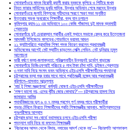
সোনারগাঁওয়ে মাদক বিরোধী র‌্যালী করায় যুবককে কুপিয়ে ও পিটিয়ে জখম
নিহত ফায়ার সার্ভিসের ডুবুরি সাদিক, উদ্ধার অভিযান শেষে মরদেহ উদ্ধার
সোনারগাঁওয়ে জুলাই বিপ্লবের শহীদদের স্মরণে স্মরণ সভা অনুষ্ঠিত
উত্তরায় সড়ক অবরোধে শিক্ষার্থীরা, বন্ধ যান চলাচল
কুমিল্লায় র‍্যাব-১১ এর অভিযানে ১০০ কেজি গাঁজাসহ দুই মাদক ব্যবসায়ী
গ্রেফতার
সোনারগাঁয়ে দুই চেয়ারম্যান প্রার্থীর একই স্থানে সভাকে কেন্দ্র করে উত্তেজনা
আদমজী ইপিজেডে কাপড়ের গোডাউনে ভয়াবহ আগুন
২১ ক্যাটাগরিতে প্রাথমিক শিক্ষা পদক বিতরণ করলেন প্রধানমন্ত্রী
অভিষেকের আগেই সেন্ট স্যাটিন ছাড়লেন লেক্সি লেভিন, নেট দুনিয়ায় তুমুল
আলোচনা
ভারী বর্ষণে বন্যা-জলাবদ্ধতা: পরিকল্পনাহীন উন্নয়নই দুর্ভোগ বাড়াচ্ছে
সোনারগাঁয়ে ডিজিএফআই পরিচয়ে ৫ লাখ টাকা চাঁদা দাবি, দুইজন গ্রেপ্তার
৩ দফা দাবি নিয়ে সংসদ ভবন অভিমুখে এইচএসসি পরীক্ষার্থীদের পদযাত্রা
চট্টগ্রামের বন্যা শুরু হবার সাথে সাথে প্রতিমন্ত্রী হজ্বে আর প্রধানমন্ত্রী
বরিশালে–হাসনাত আব্দুল্লাহ
‘মার্চ টু শিক্ষা মন্ত্রণালয়’ কর্মসূচি ঘোষণা এইচএসসি পরীক্ষার্থীদের
‘লক্ষণ ভালো নয়, এদের খুঁটির জোর কোথায়?’— চট্টগ্রামের হামলা নিয়ে
জামায়াত আমির
পদার্থবিজ্ঞানের ভুল ৬ ও ৭ নম্বর প্রশ্নে পূর্ণ নম্বর পাবে পরীক্ষার্থীরা
পড়ার টেবিলে ফিরতে শিক্ষার্থীদের প্রতি শিক্ষামন্ত্রীর আহ্বান, ক্ষতিগ্রস্তদের
পুনঃপরীক্ষার আশ্বাস
চট্টগ্রাম ছাড়া সব বোর্ডে যথাসময়ে চলবে এইচএসসি পরীক্ষা
পদত্যাগ দাবি নিয়ে যা বললেন শিক্ষামন্ত্রী
‘বিচারকের আসন থেকে বিদায়, ন্যায়ের আদর্শ থেকে নয়’— বিচারপতি আশফাকুল