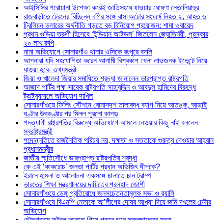
আইসিসির পরোয়ানা উপেক্ষা করেই জাতিসংঘে যাওয়ার ঘোষণা নেতানিয়াহুর
রাজবাড়ীতে ট্রেনের বিচ্ছিন্ন বগির সঙ্গে বাস-অটোর সংঘর্ষে নিহত ২, আহত ৬
ট্রিলিয়ন ডলারের অর্থনীতি গড়তে বড় বিনিয়োগ প্রয়োজন: শামা ওবায়েদ
প্রথম ওড়িয়া তরুণী হিসেবে ‘ইন্ডিয়ান আইডল’ জিতলেন জ্যোতির্ময়ী, পুরস্কার
২০ লাখ রুপি
নানা অভিযোগে সোনারগাঁও থানার ওসিকে রংপুরে বদলি
আপনারা যদি সহযোগিতা করেন আগামী বিশ্বকাপ খেলা লাভজনক ইভেন্টে নিয়ে
যাওয়া হবে- তথ্যমন্ত্রী
জিয়া ও খালেদা জিয়ার সমাধিতে শ্রদ্ধা জানালেন ভারপ্রাপ্ত রাষ্ট্রপতি
আজাদ পার্টির পক্ষ সাবেক রাষ্ট্রপতি সাহাবুদ্দিন ও আবদুল হামিদের বিরুদ্ধে
ট্রাইব্যুনালে অভিযোগ দাখিল
সোনারগাঁওয়ে ফিলিং স্টেশনে বোমাসদৃশ তালাবদ্ধ ব্যাগ নিয়ে আতঙ্ক, আড়াই
ঘণ্টার উৎকণ্ঠার পর মিলল পুরনো কাপড়
পদত্যাগী রাষ্ট্রপতির বিরুদ্ধে অভিযোগে আমলে নেওয়ার কিছু নাই বললেন
স্বরাষ্ট্রমন্ত্রী
পদোন্নতিতে রাজনৈতিক পরিচয় নয়, দক্ষতা ও সততাকে গুরুত্ব দেওয়ার আহ্বান
প্রধানমন্ত্রীর
জাতীয় স্মৃতিসৌধে ভারপ্রাপ্ত রাষ্ট্রপতির শ্রদ্ধা
কে এই ‘কাকরোচ’ জনতা পার্টির প্রধান অভিজিৎ দীপকে?
ইরানে হামলা ও আলোচনা একসঙ্গে চালাতে চান ট্রাম্প
ভারতের শিক্ষা মন্ত্রণালয়ের দায়িত্বে প্রলহাদ জোশী
সোনারগাঁওয়ে ডেঙ্গু প্রতিরোধে জনসচেতনতামূলক সভা ও র‍্যালি
সোনারগাঁওয়ে বিএনপি নেতাকে আ’লীগের দোষর আখ্যা দিয়ে জমি দখলের চেষ্টার
অভিযোগ
চৌদ্দগ্রামে ফুটবল আনতে গিয়ে পুকুরে ডুবে স্কুলছাত্রের মৃত্যু