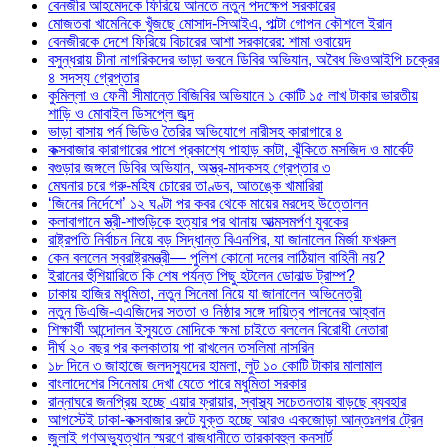
বেনজীর আহমেদকে ফিরিয়ে আনতে নতুন পদক্ষেপ সরকারের
মোজতবা খামেনিকে খুঁজছে মোসাদ-সিআইএ, পাল্টা গোপন কৌশলে ইরান
বেনজীরকে দেশে ফিরিয়ে বিচারের আশা সরকারের: শামা ওবায়েদ
বসুন্ধরায় চীনা নাগরিকদের ভাড়া ভবনে ডিবির অভিযান, অবৈধ ভিওআইপি চক্রের
৪ সদস্য গ্রেপ্তার
কুমিল্লা ও ফেনী সীমান্তে বিজিবির অভিযানে ১ কোটি ১৫ লাখ টাকার ভারতীয়
শাড়ি ও মোবাইল ডিসপ্লে জব্দ
ভাড়া বাসায় পর্ন ভিডিও তৈরির অভিযোগে নারীসহ কারাগারে ৪
কক্সবাজার কারাগারের পাশে প্রকাশ্যে পাহাড় কাটা, ঝুঁকিতে মসজিদ ও মার্কেট
বগুড়ার জঙ্গলে ডিবির অভিযান, অস্ত্র-মাদকসহ গ্রেপ্তার ৩
মেঘনার চরে গরু-মহিষ চোরের তাণ্ডব, আতঙ্কে খামারিরা
‘জিনের নির্দেশে’ ১২ ঘণ্টা পর কবর থেকে মায়ের মরদেহ উত্তোলন
কলাবাগানে স্ত্রী-শাশুড়িকে হত্যার পর থানায় আত্মসমর্পণ যুবকের
রাষ্ট্রপতি নির্বাচন নিয়ে বড় সিদ্ধান্ত বিএনপির, যা জানালেন মির্জা ফখরুল
কেন বললেন স্বরাষ্ট্রমন্ত্রী— পুলিশ কোনো দলের লাঠিয়াল বাহিনী নয়?
ইরানের হুঁশিয়ারিতে কি শেষ পর্যন্ত পিছু হটলেন ডোনাল্ড ট্রাম্প?
ঢাকায় হাজির মধুমিতা, নতুন সিনেমা নিয়ে যা জানালেন অভিনেত্রী
নতুন ডিএজি-এএজিদের সততা ও নিষ্ঠার সঙ্গে দায়িত্ব পালনের আহ্বান
শিক্ষার্থী আন্দোলন ইস্যুতে মোদিকে ক্ষমা চাইতে বললেন বিরোধী নেতারা
দীর্ঘ ২০ বছর পর কলকাতায় পা রাখলেন তসলিমা নাসরিন
১৮ দিনে ৩ জাহাজে জলদস্যুদের হামলা, লুট ১০ কোটি টাকার মালামাল
বাংলাদেশের সিনেমায় দেখা যেতে পারে মধুমিতা সরকার
রান্নাঘরে জনপ্রিয় হচ্ছে এয়ার ফ্রায়ার, স্বাস্থ্য সচেতনতায় বাড়ছে ব্যবহার
আগস্টেই ঢাকা-কক্সবাজার রুটে যুক্ত হচ্ছে আরও একজোড়া আন্তঃনগর ট্রেন
জুলাই গণঅভ্যুত্থান স্মরণে রাজধানীতে তারকাবহুল কনসার্ট