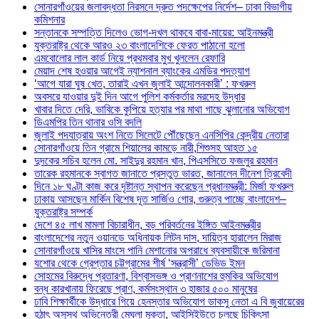
সোনারগাঁওয়ের জলাবদ্ধতা নিরসনে দ্রুত পদক্ষেপের নির্দেশ– ঢাকা বিভাগীয়
কমিশনার
সন্তানকে সম্পত্তি দিলেও ভোগ-দখল থাকবে বাবা-মায়ের: আইনমন্ত্রী
যুক্তরাষ্ট্র থেকে আরও ২৩ বাংলাদেশিকে ফেরত পাঠানো হলো
এমবোলোর লাল কার্ড নিয়ে প্রথমবার মুখ খুললেন রেফারি
মেয়াদ শেষ হওয়ার আগেই ন্যাশনাল ব্যাংকের এমডির পদত্যাগ
‘আগে যারা ঘুষ খেত, তারাই এখন জুলাই আন্দোলনকারী’ : ফখরুল
অবসরে যাওয়ার দুই দিন আগে পুলিশ কর্মকর্তার মরদেহ উদ্ধার
খাবার দিতে দেরি, ভাবিকে কুপিয়ে হত্যার পর মাথা গাছে ঝুলানোর অভিযোগ
ডিএমপির তিন থানার ওসি বদলি
জুলাই পদযাত্রায় অংশ নিতে সিলেটে পৌঁছেছেন এনসিপির কেন্দ্রীয় নেতারা
সোনারগাঁওয়ে তিন গ্রামে শিয়ালের কামড়ে নারী,শিশুসহ আহত ১৫
দুদকের সচিব হলেন মো. সাইদুর রহমান খান, পিএসসিতে ফজলুর রহমান
তারেক রহমানকে স্বাগত জানাতে প্রস্তুত ভারত, জানালেন দীনেশ ত্রিবেদী
দিনে ১৮ ঘণ্টা কাজ করে দৃষ্টান্ত স্থাপন করেছেন প্রধানমন্ত্রী: মির্জা ফখরুল
ঢাকায় আসছেন মার্কিন বিশেষ দূত সার্জিও গোর, গুরুত্ব পাচ্ছে বাংলাদেশ–
যুক্তরাষ্ট্র সম্পর্ক
দেশে ৪৫ লাখ মামলা বিচারাধীন, বড় পরিবর্তনের ইঙ্গিত আইনমন্ত্রীর
বাংলাদেশের নতুন ওয়ানডে অধিনায়ক লিটন দাস, দায়িত্ব হারালেন মিরাজ
সোনারগাঁওয়ে খাসির মাংসে পানি মেশানোর অপরাধে ব্যবসায়ীকে জরিমানা
যশোর থেকে গ্রেপ্তার চট্টগ্রামের শীর্ষ ‘সন্ত্রাসী’ ডেভিড ইমন
সোহমের বিরুদ্ধে প্রতারণা, বিশ্বাসভঙ্গ ও প্রাণনাশের হুমকির অভিযোগ
বন্ধ কারখানায় ফিরেছে প্রাণ, কর্মসংস্থান ৩ হাজার ৫০০ মানুষের
ঢাবি শিক্ষার্থীকে উদ্ধারে গিয়ে হেনস্তার অভিযোগ ডাকসু নেতা এ বি জুবায়েরের
হঠাৎ অসুস্থ অভিনেত্রী মেঘলা মুক্তা, আইসিইউতে চলছে চিকিৎসা