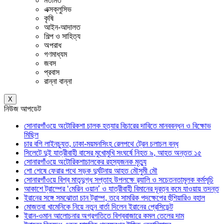
মতামত
এক্সক্লুসিভ
কৃষি
আইন-আদালত
শিল্প ও সাহিত্য
অপরাধ
গণমাধ্যম
জবস
প্রবাস
রান্না বান্না
X
নিউজ আপডেট
সোনারগাঁওয়ে অটোরিকশা চালক হত্যার বিচারের দাবিতে মানববন্ধন ও বিক্ষোভ
মিছিল
চার বগি লাইনচ্যুত, ঢাকা-ময়মনসিংহ রেলপথে ট্রেন চলাচল বন্ধ
সিলেটে দুই যাত্রীবাহী বাসের মুখোমুখি সংঘর্ষে নিহত ৯, আহত অন্তত ১৫
সোনারগাঁওয়ে অটোরিকশাচালকের রহস্যজনক মৃত্যু
শো শেষে ফেরার পথে সড়ক দুর্ঘটনায় আহত মৌসুমী মৌ
সোনারগাঁওয়ে বিশ্ব মাতৃদুগ্ধ সপ্তাহ উপলক্ষে র‍্যালি ও সচেতনতামূলক কর্মসূচি
আকাশে ট্রাম্পের ‘মেরিন ওয়ান’ ও যাত্রীবাহী বিমানের দূরত্ব কমে যাওয়ায় তদন্ত
ইরানের সঙ্গে সমঝোতা চান ট্রাম্প, তবে সামরিক পদক্ষেপের হুঁশিয়ারিও বহাল
মোজতবা খামেনিকে নিয়ে নতুন বার্তা দিলেন ইরানের প্রেসিডেন্ট
ইরান-ওমান আলোচনার অগ্রগতিতে বিশ্ববাজারে কমল তেলের দাম