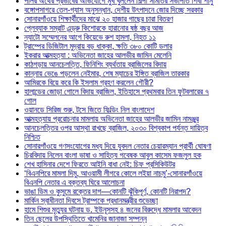
পলির অর্থের প্রভাবের অভিযোগে মুখ খুললেন শিল্পী সমিতির সভাপতি শিবা শানু
বঙ্গোপসাগরে তেল-গ্যাস অনুসন্ধান, দেশীয় উৎপাদনে জোর দিচ্ছে সরকার
সোনারগাঁওয়ে শিক্ষার্থীদের মাঝে ২০ হাজার গাছের চারা বিতরণ
প্লেব্যাক সম্রাট এন্ড্রু কিশোরকে হারানোর ষষ্ঠ বছর আজ
ন্যাটো সম্মেলনের আগে কিয়েভে রুশ হামলা, নিহত ১১
ট্রাম্পের ডিজিটাল মুদ্রায় বড় ধাক্কা, ক্ষতি ৩৮০ কোটি ডলার
ইকরার আত্মহত্যা : অভিনেতা জাহের আলভীর জামিন মেলেনি
কাঠগড়ায় আনচেলত্তি, ফিনিশিং ব্যর্থতায় ব্রাজিলের বিদায়
কান্নায় ভেঙে পড়লেন নেইমার, শেষ ম্যাচের ইঙ্গিত ব্রাজিল তারকার
আমিরকে বিয়ে করে কি ইসলাম গ্রহণ করলেন গৌরী?
হালান্ডের জোড়া গোলে বিদায় ব্রাজিল, ইতিহাসে প্রথমবার তিন ফুটবলারের ৭
গোল
ওয়ানডে সিরিজ শুরু, টসে জিতে ফিল্ডিং নিল বাংলাদেশ
আত্মহত্যায় প্ররোচনার মামলায় অভিনেতা জাহের আলভীর জামিন নামঞ্জুর
আনচেলত্তির ওপর আস্থা রাখছে ব্রাজিল, ২০৩০ বিশ্বকাপ পর্যন্ত দায়িত্ব
নিশ্চিত
সোনারগাঁওয়ে গণসংযোগের মধ্য দিয়ে যুবদল নেতার চেয়ারম্যান প্রার্থী ঘোষণা
চিরবিদায় নিলেন বাংলা ভাষা ও সাহিত্য গবেষক আবুল কাসেম ফজলুল হক
শেখ হাসিনার দেশে ফিরতে আইনি বাধা নেই: চিফ প্রসিকিউটর
‘বিএনপিরে মামলা দিমু, আওয়ামী লীগরে কোলে লইয়া নাচমু’-সোনারগাঁওয়ে
বিএনপি নেতার এ বক্তব্য ঘিরে আলোচনা
ভাঙা ডিম ও কুসুমে রক্তের দাগ—কোনটি ঝুঁকিপূর্ণ, কোনটি নিরাপদ?
মার্কিন স্বাধীনতা দিবসে ট্রাম্পকে প্রধানমন্ত্রীর শুভেচ্ছা
হামে শিশুর মৃত্যুর ঘটনায় ড. ইউনূসসহ ৪ জনের বিরুদ্ধে মামলার আবেদন
তিন ছেলের উপস্থিতিতে খামেনির জানাজা সম্পন্ন