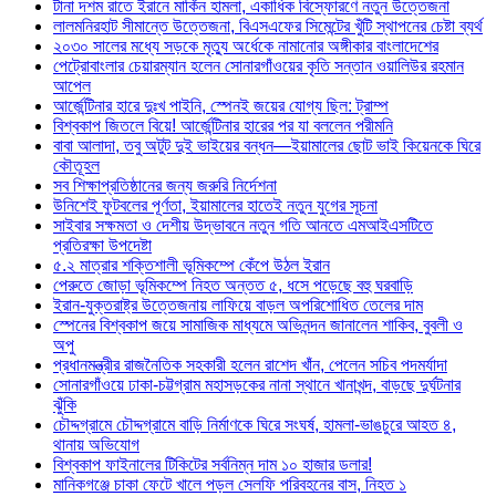
টানা দশম রাতে ইরানে মার্কিন হামলা, একাধিক বিস্ফোরণে নতুন উত্তেজনা
লালমনিরহাট সীমান্তে উত্তেজনা, বিএসএফের সিমেন্টের খুঁটি স্থাপনের চেষ্টা ব্যর্থ
২০৩০ সালের মধ্যে সড়কে মৃত্যু অর্ধেকে নামানোর অঙ্গীকার বাংলাদেশের
পেট্রোবাংলার চেয়ারম্যান হলেন সোনারগাঁওয়ের কৃতি সন্তান ওয়ালিউর রহমান
আপেল
আর্জেন্টিনার হারে দুঃখ পাইনি, স্পেনই জয়ের যোগ্য ছিল: ট্রাম্প
বিশ্বকাপ জিতলে বিয়ে! আর্জেন্টিনার হারের পর যা বললেন পরীমনি
বাবা আলাদা, তবু অটুট দুই ভাইয়ের বন্ধন—ইয়ামালের ছোট ভাই কিয়েনকে ঘিরে
কৌতূহল
সব শিক্ষাপ্রতিষ্ঠানের জন্য জরুরি নির্দেশনা
উনিশেই ফুটবলের পূর্ণতা, ইয়ামালের হাতেই নতুন যুগের সূচনা
সাইবার সক্ষমতা ও দেশীয় উদ্ভাবনে নতুন গতি আনতে এমআইএসটিতে
প্রতিরক্ষা উপদেষ্টা
৫.২ মাত্রার শক্তিশালী ভূমিকম্পে কেঁপে উঠল ইরান
পেরুতে জোড়া ভূমিকম্পে নিহত অন্তত ৫, ধসে পড়েছে বহু ঘরবাড়ি
ইরান-যুক্তরাষ্ট্র উত্তেজনায় লাফিয়ে বাড়ল অপরিশোধিত তেলের দাম
স্পেনের বিশ্বকাপ জয়ে সামাজিক মাধ্যমে অভিনন্দন জানালেন শাকিব, বুবলী ও
অপু
প্রধানমন্ত্রীর রাজনৈতিক সহকারী হলেন রাশেদ খাঁন, পেলেন সচিব পদমর্যাদা
সোনারগাঁওয়ে ঢাকা-চট্টগ্রাম মহাসড়কের নানা স্থানে খানাখন্দ, বাড়ছে দুর্ঘটনার
ঝুঁকি
চৌদ্দগ্রামে চৌদ্দগ্রামে বাড়ি নির্মাণকে ঘিরে সংঘর্ষ, হামলা-ভাঙচুরে আহত ৪,
থানায় অভিযোগ
বিশ্বকাপ ফাইনালের টিকিটের সর্বনিম্ন দাম ১০ হাজার ডলার!
মানিকগঞ্জে চাকা ফেটে খালে পড়ল সেলফি পরিবহনের বাস, নিহত ১