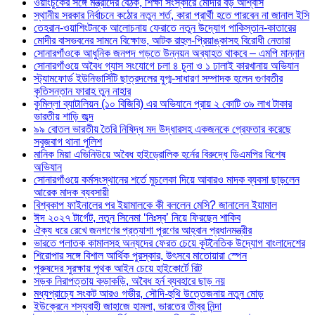
ওয়াংচুকের সঙ্গে মন্ত্রীদের বৈঠক, শিক্ষা সংস্কারে মোদীর বড় আশ্বাস
স্থানীয় সরকার নির্বাচনে কঠোর নতুন শর্ত, কারা প্রার্থী হতে পারবেন না জানাল ইসি
তেহরান-ওয়াশিংটনকে আলোচনায় ফেরাতে নতুন উদ্যোগ পাকিস্তান-কাতারের
মোদীর বাসভবনের সামনে বিক্ষোভ, আটক রাহুল-প্রিয়াঙ্কাসহ বিরোধী নেতারা
সোনারগাঁওকে আধুনিক জনপদ গড়তে উন্নয়ন অব্যাহত থাকবে – এমপি মান্নান
সোনারগাঁওয়ে অবৈধ গ্যাস সংযোগে চলা ৪ চুনা ও ১ ঢালাই কারখানায় অভিযান
স্ট্যামফোর্ড ইউনিভার্সিটি ছাত্রদলের যুগ্ম-সাধারণ সম্পাদক হলেন গুণবতীর
কৃতিসন্তান ফারাহ তুন নাহার
কুমিল্লা ব্যাটালিয়ন (১০ বিজিবি) এর অভিযানে প্রায় ২ কোটি ৩৯ লাখ টাকার
ভারতীয় শাড়ি জব্দ
৯৯ বোতল ভারতীয় তৈরি নিষিদ্ধ মদ উদ্ধারসহ একজনকে গ্রেফতার করেছে
সবুজবাগ থানা পুলিশ
মানিক মিয়া এভিনিউয়ে অবৈধ হাইড্রোলিক হর্নের বিরুদ্ধে ডিএমপির বিশেষ
অভিযান
সোনারগাঁওয়ে কর্মসংস্থানের শর্তে মুচলেকা দিয়ে আবারও মাদক ব্যবসা ছাড়লেন
আরেক মাদক ব্যবসায়ী
বিশ্বকাপ ফাইনালের পর ইয়ামালকে কী বললেন মেসি? জানালেন ইয়ামাল
ঈদ ২০২৭ টার্গেট, নতুন সিনেমা ‘নিঃস্ব’ নিয়ে ফিরছেন শাকিব
ঐক্য ধরে রেখে জনগণের প্রত্যাশা পূরণের আহ্বান প্রধানমন্ত্রীর
ভারতে পলাতক কামালসহ অন্যদের ফেরত চেয়ে কূটনৈতিক উদ্যোগ বাংলাদেশের
শিরোপার সঙ্গে বিশাল আর্থিক পুরস্কার, উৎসবে মাতোয়ারা স্পেন
পুরুষদের সুরক্ষায় পৃথক আইন চেয়ে হাইকোর্টে রিট
সড়ক নিরাপত্তায় কড়াকড়ি, অবৈধ হর্ন ব্যবহারে ছাড় নয়
মধ্যপ্রাচ্যে সংকট আরও গভীর, সৌদি-হুথি উত্তেজনায় নতুন মোড়
ইউক্রেনে শস্যবাহী জাহাজে হামলা, ভারতের তীব্র নিন্দা