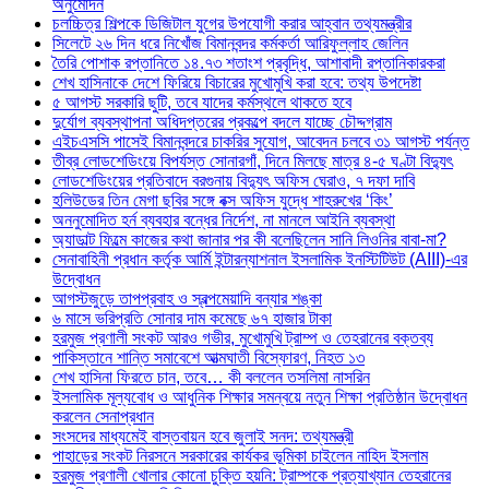
অনুমোদন
চলচ্চিত্র শিল্পকে ডিজিটাল যুগের উপযোগী করার আহ্বান তথ্যমন্ত্রীর
সিলেটে ২৬ দিন ধরে নিখোঁজ বিমানবন্দর কর্মকর্তা আরিফুল্লাহ জেলিন
তৈরি পোশাক রপ্তানিতে ১৪.৭৩ শতাংশ প্রবৃদ্ধি, আশাবাদী রপ্তানিকারকরা
শেখ হাসিনাকে দেশে ফিরিয়ে বিচারের মুখোমুখি করা হবে: তথ্য উপদেষ্টা
৫ আগস্ট সরকারি ছুটি, তবে যাদের কর্মস্থলে থাকতে হবে
দুর্যোগ ব্যবস্থাপনা অধিদপ্তরের প্রকল্পে বদলে যাচ্ছে চৌদ্দগ্রাম
এইচএসসি পাসেই বিমানবন্দরে চাকরির সুযোগ, আবেদন চলবে ৩১ আগস্ট পর্যন্ত
তীব্র লোডশেডিংয়ে বিপর্যস্ত সোনারগাঁ, দিনে মিলছে মাত্র ৪-৫ ঘণ্টা বিদ্যুৎ
লোডশেডিংয়ের প্রতিবাদে বরগুনায় বিদ্যুৎ অফিস ঘেরাও, ৭ দফা দাবি
হলিউডের তিন মেগা ছবির সঙ্গে বক্স অফিস যুদ্ধে শাহরুখের ‘কিং’
অননুমোদিত হর্ন ব্যবহার বন্ধের নির্দেশ, না মানলে আইনি ব্যবস্থা
অ্যাডাল্ট ফিল্মে কাজের কথা জানার পর কী বলেছিলেন সানি লিওনির বাবা-মা?
সেনাবাহিনী প্রধান কর্তৃক আর্মি ইন্টারন্যাশনাল ইসলামিক ইনস্টিটিউট (AIII)-এর
উদ্বোধন
আগস্টজুড়ে তাপপ্রবাহ ও স্বল্পমেয়াদি বন্যার শঙ্কা
৬ মাসে ভরিপ্রতি সোনার দাম কমেছে ৬৭ হাজার টাকা
হরমুজ প্রণালী সংকট আরও গভীর, মুখোমুখি ট্রাম্প ও তেহরানের বক্তব্য
পাকিস্তানে শান্তি সমাবেশে আত্মঘাতী বিস্ফোরণ, নিহত ১৩
শেখ হাসিনা ফিরতে চান, তবে… কী বললেন তসলিমা নাসরিন
ইসলামিক মূল্যবোধ ও আধুনিক শিক্ষার সমন্বয়ে নতুন শিক্ষা প্রতিষ্ঠান উদ্বোধন
করলেন সেনাপ্রধান
সংসদের মাধ্যমেই বাস্তবায়ন হবে জুলাই সনদ: তথ্যমন্ত্রী
পাহাড়ের সংকট নিরসনে সরকারের কার্যকর ভূমিকা চাইলেন নাহিদ ইসলাম
হরমুজ প্রণালী খোলার কোনো চুক্তি হয়নি: ট্রাম্পকে প্রত্যাখ্যান তেহরানের