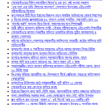
সোনারগাঁওয়ের লিটল ম্যাগাজিন কিনতু’র এক যুগ, বর্ষা সংখ্যা প্রকাশ
‘এক দফা এক দাবি, মিলনের পদত্যাগ’ স্লোগানে উত্তরায় এইচএসসি
পরীক্ষার্থীদের বিক্ষোভ
কংগ্রেসকে চিঠি দিয়ে ইরানের বিরুদ্ধে নতুন সামরিক অভিযানের ঘোষণা ট্রাম্পের
৮ দিনের বন্যায় কক্সবাজারের ৪৯ শতাংশ এলাকা প্লাবিত, প্রাণহানি বেড়ে ৩২
‘ফার্মের মুরগি’ মন্তব্য ঘিরে বিতর্ক, সমালোচনার মুখে শিক্ষামন্ত্রী
ভারী বৃষ্টিতে জলমগ্ন কুমিল্লা নগরী, নৌকায় পরীক্ষাকেন্দ্রে এইচএসসি শিক্ষার্থীরা
সোনারগাঁওয়ে জাপান প্রবাসীর গাড়িতে ডাকাতির ঘটনায় লুন্ঠিত মালামালসহ ৪
ডাকাত গ্রেপ্তার
ধর্ষণের অভিযোগে গ্রেপ্তার শ্রাবন্তীর ব্যক্তিগত সহকারী, কঠোর শাস্তির দাবি
অভিনেত্রীর
বন্যাদুর্গত মানুষ ও প্রাণীদের সহায়তায় এগিয়ে আসার আহ্বান নিলয়-হিমির
বন্যাদুর্গত মানুষের জন্য অনুদান দিলেন অভিনেতা তৌসিফ
যশোরে জলাবদ্ধ বাড়িতে ঘুমন্ত স্কুলছাত্রীকে সাপের কামড়, মৃত্যু
বন্যার পানি ঘরে ঢুকলে আতঙ্ক নয়, আগে করুন এই ৭ কাজ
প্রধানমন্ত্রীর ফোনে বদলাল কুমিল্লার জলাবদ্ধ এইচএসসি পরীক্ষা কেন্দ্র, বাড়ল
৩০ মিনিট সময়
ভিএআর সুবিধায় আর্জেন্টিনা নয়, বিশ্বকাপে শীর্ষে মেক্সিকো; সবচেয়ে ক্ষতিগ্রস্ত
ক্রোয়েশিয়া
বন্যার্তদের চিকিৎসায় মাঠে স্বাস্থ্যকর্মীরা, ছুটি বাতিল ১১ জেলায়
সোনারগাঁওয়ে বাবা ছেলেকে কুপিয়ে জখম
ইরানের বিরুদ্ধে কড়া বার্তা সৌদি আরব, আন্তর্জাতিক আইন লঙ্ঘনের অভিযোগ
বন্যা মোকাবিলায় সরকার ব্যর্থ, এখন দোষারোপে লাভ নেই: নাহিদ ইসলাম
বক্স অফিসে ঝড় তুলেছে ‘ধামাল ৪’, দুই দিনেই আয় ৫৩ কোটির বেশি
বন্যাকবলিত ১১ জেলায় বিজিবি মোতায়েন, বান্দরবানে উদ্ধার ৬ শতাধিক মানুষ