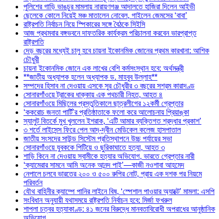
পুলিশের গাড়ি ভাঙচুর মামলায় নারায়ণগঞ্জ আদালতে হাজিরা দিলেন আইভী
ছেলেকে কোলে নিয়েই মঞ্চ মাতালেন নোবেল, গাইলেন জেমসের ‘বাবা’
রাষ্ট্রপতি নির্বাচন নিয়ে স্পিকারের সঙ্গে বৈঠকে সিইসি
আজ প্রথমবার বঙ্গভবনে দাফতরিক কার্যক্রম পরিচালনা করবেন ভারপ্রাপ্ত
রাষ্ট্রপতি
দেড় বছরের মধ্যেই চালু হবে চায়না ইকোনমিক জোনের প্রথম কারখানা: আশিক
চৌধুরী
চায়না ইকোনমিক জোনে এক লাখের বেশি কর্মসংস্থান হবে: অর্থমন্ত্রী
**জাতীয় অধ্যাপক হলেন অধ্যাপক ড. মাহবুব উল্লাহ**
সম্পদের হিসাব না দেওয়ায় এসকে সুর চৌধুরীর ৩ বছরের সশ্রম কারাদণ্ড
সোনারগাঁওয়ে ট্রাকের ধাক্কায় এক পথচারী নিহত, আহত ৪
সোনারগাঁওয়ে মিছিলের প্রস্তুতিকালে ছাত্রলীগের ১২কর্মী গ্রেপ্তার
‘ককরোচ জনতা পার্টি’র প্রতিষ্ঠাতাকে ফলো করে আলোচনায় প্রিয়াঙ্কা
স্যালুট বিতর্কে মুখ খুললেন ইশরাক, ‘এটি আমার ব্যক্তিগত শ্রদ্ধার প্রকাশ’
৩ শর্তে লাইসেন্স ফিরে পেল আদ্-দ্বীন মেডিকেল কলেজ হাসপাতাল
জাতীয় সংসদের সাউন্ড সিস্টেম প্রতিস্থাপনে উচ্চ পর্যায়ের সভা
সোনারগাঁওয়ে যুবককে পিটিয়ে ও ছুরিকাঘাতে হত্যা, আহত ৩
শাড়ি কিনে না দেওয়ায় স্বামীকে হত্যার অভিযোগ, ভারতে গ্রেপ্তার নারী
‘ক্যামেরার সামনে আমি অনেক আনন্দ পাই’—কাজী নওশাবা আহমেদ
নেপালে চলবে ভারতের ২০০ ও ৫০০ রুপির নোট, প্রায় এক দশক পর নিয়মে
পরিবর্তন
যৌথ বাহিনীর ক্যাম্পে পানির লাইনে বিষ, ‘স্পেশাল পাওয়ার অ্যাক্টে’ মামলা: এসপি
সংবিধান অনুযায়ী যথাসময়ে রাষ্ট্রপতি নির্বাচন হবে: মির্জা ফখরুল
শাপলা চত্বর হত্যাকাণ্ড: ৪১ জনের বিরুদ্ধে মানবতাবিরোধী অপরাধের আনুষ্ঠানিক
অভিযোগ