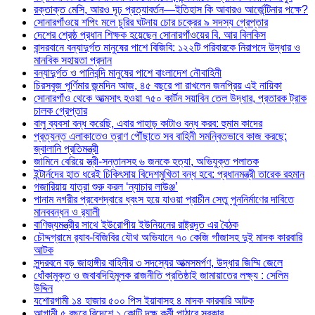
রক্তাক্ত মেসি, আরও দৃঢ় প্রত্যাবর্তন—ইতিহাস কি আবারও আর্জেন্টিনার পক্ষে?
সোনারগাঁওয়ে শপিং মলে চুরির ঘটনায় চোর চক্রের ৯ সদস্য গ্রেপ্তার
দেশের শ্রেষ্ঠ প্রধান শিক্ষক হয়েছেন সোনারগাঁওয়ের বি. আর বিলকিস
বান্দরবানে বন্যাদুর্গত মানুষের পাশে বিজিবি: ১২২টি পরিবারকে নিরাপদে উদ্ধার ও
মানবিক সহায়তা প্রদান
বন্যাদুর্গত ও পানিবন্দি মানুষের পাশে বাংলাদেশ নৌবাহিনী
চিরসবুজ পূর্ণিমার জন্মদিন আজ, ৪৫ বছরে পা রাখলেন জনপ্রিয় এই নায়িকা
সোনারগাঁও থেকে আত্মসাৎ হওয়া ৭৫০ কার্টন সয়াবিন তেল উদ্ধার, প্রতারক ট্রাক
চালক গ্রেপ্তার
বালু ব্যবসা বন্ধ করেছি, এবার পাহাড় কাটাও বন্ধ করব: হুমাম কাদের
প্রত্যন্ত এলাকাতেও ত্রাণ পৌঁছাতে সব বাহিনী সমন্বিতভাবে কাজ করছে:
জ্বালানি প্রতিমন্ত্রী
জামিনে বেরিয়ে স্ত্রী-সন্তানসহ ৬ জনকে হত্যা, অভিযুক্ত পলাতক
ইন্টার্নদের হাত ধরেই চিকিৎসায় বিদেশমুখিতা বন্ধ হবে: প্রধানমন্ত্রী তারেক রহমান
গজারিয়ায় যাত্রা শুরু করল ‘ন্যাচার লাউঞ্জ’
পানাম নগরীর প্রবেশদ্বারে ধ্বংস হয়ে যাওয়া প্রাচীন সেতু পুননির্মাণের দাবিতে
মানববন্ধন ও র‌্যালী
বাণিজ্যমন্ত্রীর সাথে ইউরোপীয় ইউনিয়নের রাষ্ট্রদূত এর বৈঠক
চৌদ্দগ্রামে র‌্যাব-বিজিবির যৌথ অভিযানে ৭০ কেজি গাঁজাসহ দুই মাদক কারবারি
আটক
সুন্দরবনে বড় জাহাঙ্গীর বাহিনীর ৩ সদস্যের আত্মসমর্পণ, উদ্ধার জিম্মি জেলে
ধোঁকামুক্ত ও জবাবদিহিমূলক রাজনীতি প্রতিষ্ঠাই জামায়াতের লক্ষ্য : সেলিম
উদ্দিন
যশোরগামী ১৪ হাজার ৫০০ পিস ইয়াবাসহ ৪ মাদক কারবারি আটক
আগামী ৫ বছরে বিদেশে ১ কোটি দক্ষ কর্মী পাঠাবে সরকার