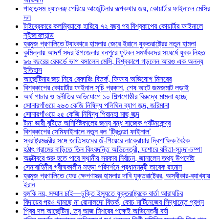
পাহাড়সম চ্যালেঞ্জ পেরিয়ে আর্জেন্টিনার রূপকথার জয়, কোয়ার্টার ফাইনালে মেসির
দল
টাইব্রেকারে কলম্বিয়াকে হারিয়ে ৭২ বছর পর বিশ্বকাপের কোয়ার্টার ফাইনালে
সুইজারল্যান্ড
হরমুজ প্রণালিতে ট্যাংকারে হামলার জেরে ইরানে যুক্তরাষ্ট্রের নতুন হামলা
কুমিল্লায় আদর্শ সদর উপজেলার ধনপুরে ফুটবল সমর্থকদের সংঘর্ষে যুবক নিহত
৯৬ বছরের রেকর্ডে ভাগ বসালেন মেসি, বিশ্বকাপে গড়লেন আরও এক অনন্য
ইতিহাস
আর্জেন্টিনার জয় নিয়ে রেফারিং বিতর্ক, ফিফায় অভিযোগ মিসরের
বিশ্বকাপের কোয়ার্টার ফাইনাল সূচি প্রকাশ, শেষ আটে জমজমাট লড়াই
অর্থ পাচার ও দুর্নীতির অভিযোগে ১০ শিল্পগোষ্ঠীর বিরুদ্ধে মামলা হচ্ছে
সোনারগাঁওয়ে ২৬৩ কেজি নিষিদ্ধ পলিথিন ব্যাগ জব্দ, জরিমানা
সোনারগাঁওয়ে ২৫ কেজি নিষিদ্ধ পিরানহা মাছ জব্দ
টানা ভারী বৃষ্টিতে অনির্দিষ্টকালের জন্য বন্ধ সাজেক পর্যটনকেন্দ্র
বিশ্বকাপের সেমিফাইনালে নতুন বল ‘ট্রিওন্ডা ফাইনাল’
স্বরাষ্ট্রমন্ত্রীর সঙ্গে জাতিসংঘের জঁ-পিয়েরে লাক্রোয়ার দ্বিপাক্ষিক বৈঠক
হঠাৎ গ্রামের বাড়িতে তিন কিংবদন্তি অভিনেত্রী, যশোরে ববিতা-সুচন্দা-চম্পা
অক্টোবরে শুরু হতে পারে স্থানীয় সরকার নির্বাচন, জানালেন তথ্য উপদেষ্টা
সেনাবাহিনীর গ্রীষ্মকালীন মহড়া পরিদর্শনে প্রধানমন্ত্রী তারেক রহমান
হরমুজ প্রণালিতে ফের ক্ষেপণাস্ত্র হামলার দাবি যুক্তরাষ্ট্রের, অস্বীকার-ব্যাখ্যায়
ইরান
হুমকি নয়, সম্মান চাই—চুক্তি ইস্যুতে যুক্তরাষ্ট্রকে বার্তা আরাঘচির
বিদায়ের পরও থামছে না রোনালদো বিতর্ক, কোচ মার্টিনেজের সিদ্ধান্তে প্রশ্ন
প্রিয় দল আর্জেন্টিনা, তবু আজ মিশরের পক্ষেই অভিনেত্রী বর্ষা