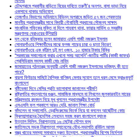
বিনিময়
চৌদ্দগ্রামে প্রবাসীর বাড়িতে বিয়ের দাবিতে তরুণী’র অনশন, বাসা ভাড়া নিয়ে
একসাথে থাকার অভিযোগ
তেজগাঁও বিভাগের অভিযানে বিভিন্ন অপরাধে জড়িত ৫৭ জন গ্রেফতার
মাননীয় প্রধানমন্ত্রীর সাথে বিদায়ী নৌবাহিনী প্রধানের সৌজন্য সাক্ষাৎ
সাংবাদিক শফিকের মুক্তি না দিলে শাহবাগ থানা, ফায়ার সার্ভিস ও স্বরাষ্ট্র
মন্ত্রণালয় ঘেরাওয়ের হুঁশিয়ারি
দল থেকে বহিষ্কার হলেন জামায়াত এমপি গাজী নজরুল ইসলাম
সোনারগাঁওয়ে শিক্ষার্থীদের মাঝে ফলজ গাছের চারা ও ছাতা বিতরণ ​
সোনারগাঁওয়ে এক কাঁঠাল দুই মণ ওজন, ১০ হাজার টাকায় বিক্রি
“সরকারের সমালোচনা করার এখনো সময় আসেনি”-জাতীয় পার্টির (কাজী জাফর)
প্রেসিডিয়াম সদস্য কাজী মোঃ নাহিদ
জামায়াতের গঠনতন্ত্র অনুযায়ী এমপি গাজী নজরুল ইসলামের ভবিষ্যৎ কী হতে
পারে?
বায়লা ফিউচার সামিটে বৈশ্বিক বাণিজ্য মেলার সুযোগ তুলে ধরল মেসে ফ্রাঙ্কফুর্ট
বাংলাদেশ
বৃষ্টিভেজা দিনে মেসির প্রতি ভালোবাসা জানালেন পরীমণি
রাষ্ট্রপতির পদত্যাগের গুঞ্জন, সামাজিক মাধ্যমে যা লিখলেন জুলকারনাইন সায়ের
মন্ত্রিসভায় রদবদল নিয়ে মুখ খুললেন প্রধানমন্ত্রীর উপদেষ্টা
এসএসসি ফল প্রকাশে আরও দেরি, জানাল শিক্ষা বোর্ড
কাঁদলেন না স্কালোনি, ড্রেসিংরুমের বিতর্ক নিয়ে যা বললেন আর্জেন্টিনা কোচ
ফ্রিল্যান্সারদের বৈদেশিক লেনদেন সহজ করল বাংলাদেশ ব্যাংক
উত্তাল দিল্লি, নিরাপত্তায় ১৬ মেট্রো স্টেশন বন্ধ
জাতিসংঘে সড়ক নিরাপত্তা প্যানেলের যৌথ-সভাপতি রবিউল আলম
বস্ত্র খাতের সমস্যা সমাধানে দ্রুত উদ্যোগ, প্রধানমন্ত্রীর বিশেষ নির্দেশনা