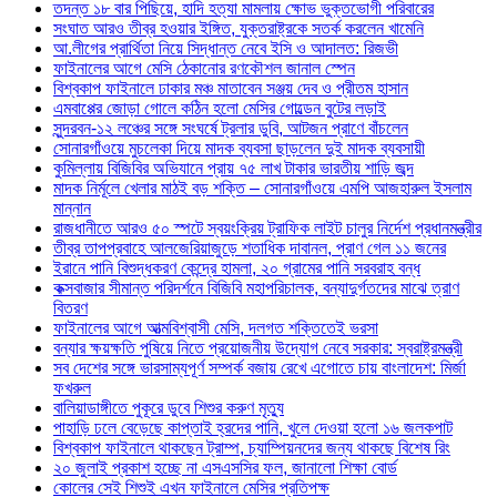
তদন্ত ১৮ বার পিছিয়ে, হাদি হত্যা মামলায় ক্ষোভ ভুক্তভোগী পরিবারের
সংঘাত আরও তীব্র হওয়ার ইঙ্গিত, যুক্তরাষ্ট্রকে সতর্ক করলেন খামেনি
আ.লীগের প্রার্থিতা নিয়ে সিদ্ধান্ত নেবে ইসি ও আদালত: রিজভী
ফাইনালের আগে মেসি ঠেকানোর রণকৌশল জানাল স্পেন
বিশ্বকাপ ফাইনালে ঢাকার মঞ্চ মাতাবেন সঞ্জয় দেব ও প্রীতম হাসান
এমবাপ্পের জোড়া গোলে কঠিন হলো মেসির গোল্ডেন বুটের লড়াই
সুন্দরবন-১২ লঞ্চের সঙ্গে সংঘর্ষে ট্রলার ডুবি, আটজন প্রাণে বাঁচলেন
সোনারগাঁওয়ে মুচলেকা দিয়ে মাদক ব্যবসা ছাড়লেন দুই মাদক ব্যবসায়ী
কুমিল্লায় বিজিবির অভিযানে প্রায় ৭৫ লাখ টাকার ভারতীয় শাড়ি জব্দ
মাদক নির্মূলে খেলার মাঠই বড় শক্তি – সোনারগাঁওয়ে এমপি আজহারুল ইসলাম
মান্নান
রাজধানীতে আরও ৫০ স্পটে স্বয়ংক্রিয় ট্রাফিক লাইট চালুর নির্দেশ প্রধানমন্ত্রীর
তীব্র তাপপ্রবাহে আলজেরিয়াজুড়ে শতাধিক দাবানল, প্রাণ গেল ১১ জনের
ইরানে পানি বিশুদ্ধকরণ কেন্দ্রে হামলা, ২০ গ্রামের পানি সরবরাহ বন্ধ
কক্সবাজার সীমান্ত পরিদর্শনে বিজিবি মহাপরিচালক, বন্যাদুর্গতদের মাঝে ত্রাণ
বিতরণ
ফাইনালের আগে আত্মবিশ্বাসী মেসি, দলগত শক্তিতেই ভরসা
বন্যার ক্ষয়ক্ষতি পুষিয়ে নিতে প্রয়োজনীয় উদ্যোগ নেবে সরকার: স্বরাষ্ট্রমন্ত্রী
সব দেশের সঙ্গে ভারসাম্যপূর্ণ সম্পর্ক বজায় রেখে এগোতে চায় বাংলাদেশ: মির্জা
ফখরুল
বালিয়াডাঙ্গীতে পুকূরে ডুবে শিশুর করুণ মৃত্যু
পাহাড়ি ঢলে বেড়েছে কাপ্তাই হ্রদের পানি, খুলে দেওয়া হলো ১৬ জলকপাট
বিশ্বকাপ ফাইনালে থাকছেন ট্রাম্প, চ্যাম্পিয়নদের জন্য থাকছে বিশেষ রিং
২০ জুলাই প্রকাশ হচ্ছে না এসএসসির ফল, জানালো শিক্ষা বোর্ড
কোলের সেই শিশুই এখন ফাইনালে মেসির প্রতিপক্ষ