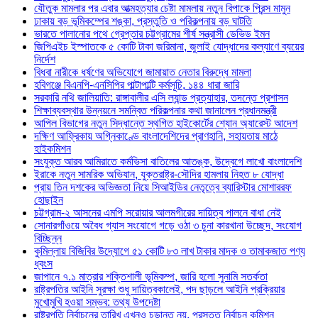
যৌতুক মামলার পর এবার আত্মহত্যার চেষ্টা মামলায় নতুন বিপাকে প্রিন্স মামুন
ঢাকায় বড় ভূমিকম্পের শঙ্কা, প্রস্তুতি ও পরিকল্পনায় বড় ঘাটতি
ভারতে পালানোর পথে গ্রেপ্তার চট্টগ্রামের শীর্ষ সন্ত্রাসী ডেভিড ইমন
জিপিএইচ ইস্পাতকে ৫ কোটি টাকা জরিমানা, জুলাই যোদ্ধাদের কল্যাণে ব্যয়ের
নির্দেশ
বিধবা নারীকে ধর্ষণের অভিযোগে জামায়াত নেতার বিরুদ্ধে মামলা
হবিগঞ্জে বিএনপি-এনসিপির পাল্টাপাল্টি কর্মসূচি, ১৪৪ ধারা জারি
সরকারি নথি জালিয়াতি: রাঙ্গাবালীর এসি ল্যান্ড প্রত্যাহার, তদন্তে প্রশাসন
শিক্ষাব্যবস্থার উন্নয়নে সমন্বিত পরিকল্পনার কথা জানালেন প্রধানমন্ত্রী
আপিল বিভাগের নতুন সিদ্ধান্তে স্থগিত হাইকোর্টের শ্যোন অ্যারেস্ট আদেশ
দক্ষিণ আফ্রিকায় অগ্নিকাণ্ডে বাংলাদেশিদের প্রাণহানি, সহায়তায় মাঠে
হাইকমিশন
সংযুক্ত আরব আমিরাতে কর্মভিসা বাতিলের আতঙ্ক, উদ্বেগে লাখো বাংলাদেশি
ইরাকে নতুন সামরিক অভিযান, যুক্তরাষ্ট্র-সৌদির হামলায় নিহত ৮ যোদ্ধা
প্রায় তিন দশকের অভিজ্ঞতা নিয়ে সিআইডির নেতৃত্বে ব্যারিস্টার মোশাররফ
হোছাইন
চট্টগ্রাম-২ আসনের এমপি সরোয়ার আলমগীরের দায়িত্ব পালনে বাধা নেই
সোনারগাঁওয়ে অবৈধ গ্যাস সংযোগে গড়ে ওঠা ৩ চুনা কারখানা উচ্ছেদ, সংযোগ
বিচ্ছিন্ন
কুমিল্লায় বিজিবির উদ্যোগে ৫১ কোটি ৮৩ লাখ টাকার মাদক ও তামাকজাত পণ্য
ধ্বংস
জাপানে ৭.১ মাত্রার শক্তিশালী ভূমিকম্প, জারি হলো সুনামি সতর্কতা
রাষ্ট্রপতির আইনি সুরক্ষা শুধু দায়িত্বকালেই, পদ ছাড়লে আইনি প্রক্রিয়ার
মুখোমুখি হওয়া সম্ভব: তথ্য উপদেষ্টা
রাষ্ট্রপতি নির্বাচনের তারিখ এখনও চূড়ান্ত নয়, প্রস্তুত নির্বাচন কমিশন