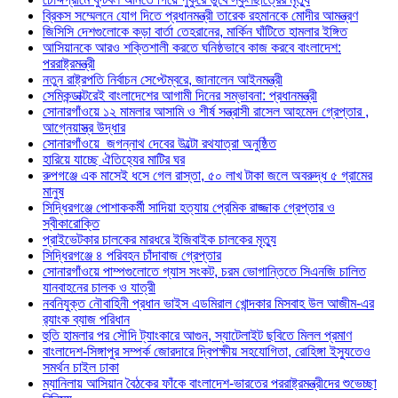
ব্রিকস সম্মেলনে যোগ দিতে প্রধানমন্ত্রী তারেক রহমানকে মোদীর আমন্ত্রণ
জিসিসি দেশগুলোকে কড়া বার্তা তেহরানের, মার্কিন ঘাঁটিতে হামলার ইঙ্গিত
আসিয়ানকে আরও শক্তিশালী করতে ঘনিষ্ঠভাবে কাজ করবে বাংলাদেশ:
পররাষ্ট্রমন্ত্রী
নতুন রাষ্ট্রপতি নির্বাচন সেপ্টেম্বরে, জানালেন আইনমন্ত্রী
সেমিকন্ডাক্টরেই বাংলাদেশের আগামী দিনের সম্ভাবনা: প্রধানমন্ত্রী
সোনারগাঁওয়ে ১২ মামলার আসামি ও শীর্ষ সন্ত্রাসী রাসেল আহমেদ গ্রেপ্তার ,
আগ্নেয়াস্ত্র উদ্ধার
সোনারগাঁওয়ে জগন্নাথ দেবের উল্টো রথযাত্রা অনুষ্ঠিত
হারিয়ে যাচ্ছে ঐতিহ্যের মাটির ঘর
রুপগঞ্জে এক মাসেই ধসে গেল রাস্তা, ৫০ লাখ টাকা জলে অবরুদ্ধ ৫ গ্রামের
মানুষ
সিদ্ধিরগঞ্জে পোশাককর্মী সাদিয়া হত্যায় প্রেমিক রাজ্জাক গ্রেপ্তার ও
স্বীকারোক্তি
প্রাইভেটকার চালকের মারধরে ইজিবাইক চালকের মৃত্যু
সিদ্ধিরগঞ্জে ৪ পরিবহন চাঁদাবাজ গ্রেপ্তার
সোনারগাঁওয়ে পাম্পগুলোতে গ্যাস সংকট, চরম ভোগান্তিতে সিএনজি চালিত
যানবাহনের চালক ও যাত্রী
নবনিযুক্ত নৌবাহিনী প্রধান ভাইস এডমিরাল খোন্দকার মিসবাহ উল আজীম-এর
র‍্যাংক ব্যাজ পরিধান
হুতি হামলার পর সৌদি ট্যাংকারে আগুন, স্যাটেলাইট ছবিতে মিলল প্রমাণ
বাংলাদেশ-সিঙ্গাপুর সম্পর্ক জোরদারে দ্বিপক্ষীয় সহযোগিতা, রোহিঙ্গা ইস্যুতেও
সমর্থন চাইল ঢাকা
ম্যানিলায় আসিয়ান বৈঠকের ফাঁকে বাংলাদেশ-ভারতের পররাষ্ট্রমন্ত্রীদের শুভেচ্ছা