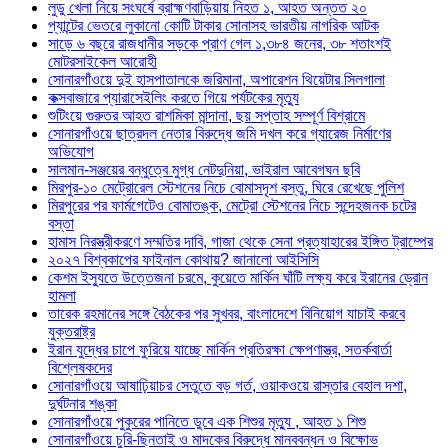
লুডু খেলা নিয়ে সংঘর্ষে ব্রাহ্মণবাড়িয়ায় নিহত ১, আহত অন্তত ২০
প্যান্টের ভেতরে লুকানো কোটি টাকার সোনাসহ ভারতীয় নাগরিক আটক
সাড়ে ৬ বছরে রাজধানীর সড়কে প্রাণ গেল ১,৩৮৪ জনের, ৩৮ শতাংশই
মোটরসাইকেল আরোহী
সোনারগাঁওয়ে দুই হাসপাতালকে জরিমানা, অপারেশন থিয়েটার সিলগালা
কক্সবাজারে প্যারাসেইলিং করতে গিয়ে পর্যটকের মৃত্যু
শুটিংয়ে গুরুতর আহত রাশমিকা মান্দানা, ছয় সপ্তাহ সম্পূর্ণ বিশ্রামে
সোনারগাঁওয়ে ছাত্রদল নেতার বিরুদ্ধে জমি দখল করে গ্যারেজ নির্মাণের
অভিযোগ
সালমান-সঞ্জয়ের বন্ধুত্বে মুগ্ধ নেটদুনিয়া, ভাইরাল আবেগঘন ছবি
মিরপুর-১০ মেট্রোরেল স্টেশনের নিচে বোমাসদৃশ বস্তু, ঘিরে রেখেছে পুলিশ
মিরপুরের পর ফার্মগেটেও বোমাতঙ্ক, মেট্রো স্টেশনের নিচে সন্দেহজনক চটের
বস্তা
হামাস নিরস্ত্রীকরণে সম্মতির দাবি, গাজা থেকে সেনা প্রত্যাহারের ইঙ্গিত ট্রাম্পের
২০২৭ বিশ্বকাপের ফাইনাল কোথায়? জানালো আইসিসি
কেশম ইস্যুতে উত্তেজনা চরমে, কুয়েতে মার্কিন ঘাঁটি লক্ষ্য করে ইরানের ড্রোন
হামলা
তারেক রহমানের সঙ্গে বৈঠকের পর সুখবর, বাংলাদেশে বিনিয়োগ যাচাই করবে
যুক্তরাষ্ট্র
ইরান যুদ্ধের চাপে ফুরিয়ে যাচ্ছে মার্কিন প্রতিরক্ষা ক্ষেপণাস্ত্র, সতর্কবার্তা
বিশ্লেষকদের
সোনারগাঁওয়ে আষাঢ়িয়াচর সেতুতে বড় গর্ত, ওয়াকওয়ে রাস্তার বেহাল দশা,
দুর্ঘটনার শঙ্কা
সোনারগাঁওয়ে পুকুরের পানিতে ডুবে এক শিশুর মৃত্যু , আহত ১ শিশু
সোনারগাঁওয়ে চুরি-ছিনতাই ও মাদকের বিরুদ্ধে মানববন্ধন ও বিক্ষোভ