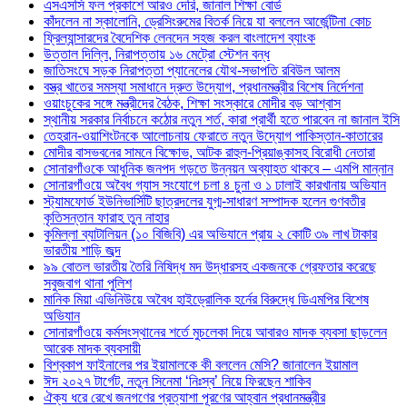
এসএসসি ফল প্রকাশে আরও দেরি, জানাল শিক্ষা বোর্ড
কাঁদলেন না স্কালোনি, ড্রেসিংরুমের বিতর্ক নিয়ে যা বললেন আর্জেন্টিনা কোচ
ফ্রিল্যান্সারদের বৈদেশিক লেনদেন সহজ করল বাংলাদেশ ব্যাংক
উত্তাল দিল্লি, নিরাপত্তায় ১৬ মেট্রো স্টেশন বন্ধ
জাতিসংঘে সড়ক নিরাপত্তা প্যানেলের যৌথ-সভাপতি রবিউল আলম
বস্ত্র খাতের সমস্যা সমাধানে দ্রুত উদ্যোগ, প্রধানমন্ত্রীর বিশেষ নির্দেশনা
ওয়াংচুকের সঙ্গে মন্ত্রীদের বৈঠক, শিক্ষা সংস্কারে মোদীর বড় আশ্বাস
স্থানীয় সরকার নির্বাচনে কঠোর নতুন শর্ত, কারা প্রার্থী হতে পারবেন না জানাল ইসি
তেহরান-ওয়াশিংটনকে আলোচনায় ফেরাতে নতুন উদ্যোগ পাকিস্তান-কাতারের
মোদীর বাসভবনের সামনে বিক্ষোভ, আটক রাহুল-প্রিয়াঙ্কাসহ বিরোধী নেতারা
সোনারগাঁওকে আধুনিক জনপদ গড়তে উন্নয়ন অব্যাহত থাকবে – এমপি মান্নান
সোনারগাঁওয়ে অবৈধ গ্যাস সংযোগে চলা ৪ চুনা ও ১ ঢালাই কারখানায় অভিযান
স্ট্যামফোর্ড ইউনিভার্সিটি ছাত্রদলের যুগ্ম-সাধারণ সম্পাদক হলেন গুণবতীর
কৃতিসন্তান ফারাহ তুন নাহার
কুমিল্লা ব্যাটালিয়ন (১০ বিজিবি) এর অভিযানে প্রায় ২ কোটি ৩৯ লাখ টাকার
ভারতীয় শাড়ি জব্দ
৯৯ বোতল ভারতীয় তৈরি নিষিদ্ধ মদ উদ্ধারসহ একজনকে গ্রেফতার করেছে
সবুজবাগ থানা পুলিশ
মানিক মিয়া এভিনিউয়ে অবৈধ হাইড্রোলিক হর্নের বিরুদ্ধে ডিএমপির বিশেষ
অভিযান
সোনারগাঁওয়ে কর্মসংস্থানের শর্তে মুচলেকা দিয়ে আবারও মাদক ব্যবসা ছাড়লেন
আরেক মাদক ব্যবসায়ী
বিশ্বকাপ ফাইনালের পর ইয়ামালকে কী বললেন মেসি? জানালেন ইয়ামাল
ঈদ ২০২৭ টার্গেট, নতুন সিনেমা ‘নিঃস্ব’ নিয়ে ফিরছেন শাকিব
ঐক্য ধরে রেখে জনগণের প্রত্যাশা পূরণের আহ্বান প্রধানমন্ত্রীর