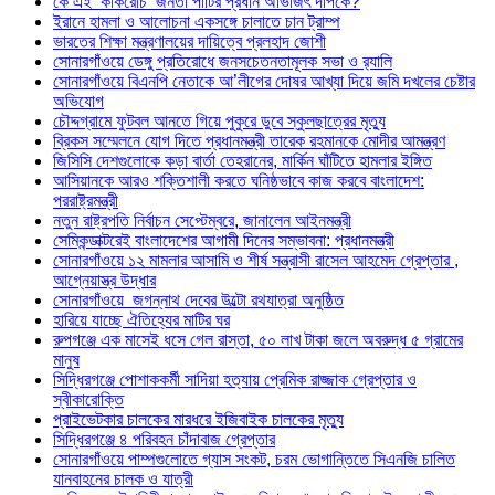
কে এই ‘কাকরোচ’ জনতা পার্টির প্রধান অভিজিৎ দীপকে?
ইরানে হামলা ও আলোচনা একসঙ্গে চালাতে চান ট্রাম্প
ভারতের শিক্ষা মন্ত্রণালয়ের দায়িত্বে প্রলহাদ জোশী
সোনারগাঁওয়ে ডেঙ্গু প্রতিরোধে জনসচেতনতামূলক সভা ও র‍্যালি
সোনারগাঁওয়ে বিএনপি নেতাকে আ’লীগের দোষর আখ্যা দিয়ে জমি দখলের চেষ্টার
অভিযোগ
চৌদ্দগ্রামে ফুটবল আনতে গিয়ে পুকুরে ডুবে স্কুলছাত্রের মৃত্যু
ব্রিকস সম্মেলনে যোগ দিতে প্রধানমন্ত্রী তারেক রহমানকে মোদীর আমন্ত্রণ
জিসিসি দেশগুলোকে কড়া বার্তা তেহরানের, মার্কিন ঘাঁটিতে হামলার ইঙ্গিত
আসিয়ানকে আরও শক্তিশালী করতে ঘনিষ্ঠভাবে কাজ করবে বাংলাদেশ:
পররাষ্ট্রমন্ত্রী
নতুন রাষ্ট্রপতি নির্বাচন সেপ্টেম্বরে, জানালেন আইনমন্ত্রী
সেমিকন্ডাক্টরেই বাংলাদেশের আগামী দিনের সম্ভাবনা: প্রধানমন্ত্রী
সোনারগাঁওয়ে ১২ মামলার আসামি ও শীর্ষ সন্ত্রাসী রাসেল আহমেদ গ্রেপ্তার ,
আগ্নেয়াস্ত্র উদ্ধার
সোনারগাঁওয়ে জগন্নাথ দেবের উল্টো রথযাত্রা অনুষ্ঠিত
হারিয়ে যাচ্ছে ঐতিহ্যের মাটির ঘর
রুপগঞ্জে এক মাসেই ধসে গেল রাস্তা, ৫০ লাখ টাকা জলে অবরুদ্ধ ৫ গ্রামের
মানুষ
সিদ্ধিরগঞ্জে পোশাককর্মী সাদিয়া হত্যায় প্রেমিক রাজ্জাক গ্রেপ্তার ও
স্বীকারোক্তি
প্রাইভেটকার চালকের মারধরে ইজিবাইক চালকের মৃত্যু
সিদ্ধিরগঞ্জে ৪ পরিবহন চাঁদাবাজ গ্রেপ্তার
সোনারগাঁওয়ে পাম্পগুলোতে গ্যাস সংকট, চরম ভোগান্তিতে সিএনজি চালিত
যানবাহনের চালক ও যাত্রী