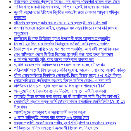
ইউক্রেনে হামলার প্রস্তুতি নিয়েও শেষ মুহূর্তে পরিকল্পনা বাতিল করল ইরান
শাকিব খানকে কথা দিলেন ববিতা, শর্ত পূরণ হলেই ফিরবেন বড় পর্দায়
জুলাই আন্দোলনের ইতিহাস বিকৃতির অপচেষ্টা রুখে দেওয়ার আহ্বান শফিকুর
রহমানের
হাসিনার বক্তব্য প্রচার করলে নেওয়া হবে ব্যবস্থা: তথ্য উপদেষ্টা
গুম প্রতিরোধে কঠোর আইন, মৃত্যুদণ্ডসহ নতুন বিধানের সড়া মন্ত্রিসভায়
অনুমোদন
চলচ্চিত্র শিল্পকে ডিজিটাল যুগের উপযোগী করার আহ্বান তথ্যমন্ত্রীর
সিলেটে ২৬ দিন ধরে নিখোঁজ বিমানবন্দর কর্মকর্তা আরিফুল্লাহ জেলিন
তৈরি পোশাক রপ্তানিতে ১৪.৭৩ শতাংশ প্রবৃদ্ধি, আশাবাদী রপ্তানিকারকরা
শেখ হাসিনাকে দেশে ফিরিয়ে বিচারের মুখোমুখি করা হবে: তথ্য উপদেষ্টা
৫ আগস্ট সরকারি ছুটি, তবে যাদের কর্মস্থলে থাকতে হবে
দুর্যোগ ব্যবস্থাপনা অধিদপ্তরের প্রকল্পে বদলে যাচ্ছে চৌদ্দগ্রাম
এইচএসসি পাসেই বিমানবন্দরে চাকরির সুযোগ, আবেদন চলবে ৩১ আগস্ট পর্যন্ত
তীব্র লোডশেডিংয়ে বিপর্যস্ত সোনারগাঁ, দিনে মিলছে মাত্র ৪-৫ ঘণ্টা বিদ্যুৎ
লোডশেডিংয়ের প্রতিবাদে বরগুনায় বিদ্যুৎ অফিস ঘেরাও, ৭ দফা দাবি
হলিউডের তিন মেগা ছবির সঙ্গে বক্স অফিস যুদ্ধে শাহরুখের ‘কিং’
অননুমোদিত হর্ন ব্যবহার বন্ধের নির্দেশ, না মানলে আইনি ব্যবস্থা
অ্যাডাল্ট ফিল্মে কাজের কথা জানার পর কী বলেছিলেন সানি লিওনির বাবা-মা?
সেনাবাহিনী প্রধান কর্তৃক আর্মি ইন্টারন্যাশনাল ইসলামিক ইনস্টিটিউট (AIII)-এর
উদ্বোধন
আগস্টজুড়ে তাপপ্রবাহ ও স্বল্পমেয়াদি বন্যার শঙ্কা
৬ মাসে ভরিপ্রতি সোনার দাম কমেছে ৬৭ হাজার টাকা
হরমুজ প্রণালী সংকট আরও গভীর, মুখোমুখি ট্রাম্প ও তেহরানের বক্তব্য
পাকিস্তানে শান্তি সমাবেশে আত্মঘাতী বিস্ফোরণ, নিহত ১৩