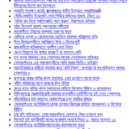
বগুড়ায় আল-মোস্তফা গ্রুপের সহযোগী প্রতিষ্ঠান হেরিটেজ পলিমার অ্যান্ড ল্যামি
টিউবসের ডিপো শুভ উদ্বোধন
প্রকৃতি সংরক্ষণ করেই কক্সবাজারে পর্যটন উন্নয়ন: স্বরাষ্ট্রমন্ত্রী
সৌদি-সমর্থিত ইয়েমেনি সেনা শিবিরে হুথিদের হামলা, নিহত ৫৮
‘নাটক বাদ দিয়ে প্রতিশ্রুতি পূরণ করুন’, ট্রাম্পকে কলিবফ
হঠাৎ ডিভোর্স মামলা প্রত্যাহার সঙ্গীতার
মহাখালীতে ট্রেনের ধাক্কায় তরুণের মৃত্যু
মেসিকে হত্যা ও রোনালদোর হোটেলে হামলার পরিকল্পনা ফাঁস
ঈদে মিলাদুন্নবীতে আমিরাতে টানা ৩ দিনের ছুটি
রাজবাড়ীতে ছুরিকাঘাতে যুবলীগ নেতা নিহত
ছেলে থিয়াগো কি বার্সায় যাচ্ছে? যা বললেন মেসি
তনু হত্যা মামলায় ফের গ্রেপ্তার সাবেক সেনাসদস্য হাফিজুর
সোনারগাঁওয়ে এক স্কুলছাত্রীকে লাথি মারার ভিডিও ভাইরাল
আড়াইহাজারে নারীকে ব্যবহার করে ‘হানি ট্র্যাপ’, অপহরণের পর মুক্তিপণ আদায়,
গ্রেপ্তার ৩
রূপগঞ্জে খাবার পানির জন্য হাহাকার, চরম দুর্ভোগে লাখো মানুষ
শহীদ পরিবারের পাশে থাকবো-দিপু ভূঁইয়া
বন্দরে নতুন পানির পাম্প স্থাপনের দাবিতে বিক্ষোভ মিছিল ও মানববন্ধন
সিদ্ধিরগঞ্জে সন্ত্রাসবিরোধী মামলায় ছাত্রলীগ-তাতীলীগের দুই নেতা গ্রেপ্তার ‎
কাঁচামরিচের দাম কমলেও নারায়ণগঞ্জে চড়া সবজির বাজার
সোনারগাঁওয়ে অটোরিকশা চালক হত্যার বিচারের দাবিতে মানববন্ধন ও বিক্ষোভ
মিছিল
চার বগি লাইনচ্যুত, ঢাকা-ময়মনসিংহ রেলপথে ট্রেন চলাচল বন্ধ
সিলেটে দুই যাত্রীবাহী বাসের মুখোমুখি সংঘর্ষে নিহত ৯, আহত অন্তত ১৫
সোনারগাঁওয়ে অটোরিকশাচালকের রহস্যজনক মৃত্যু