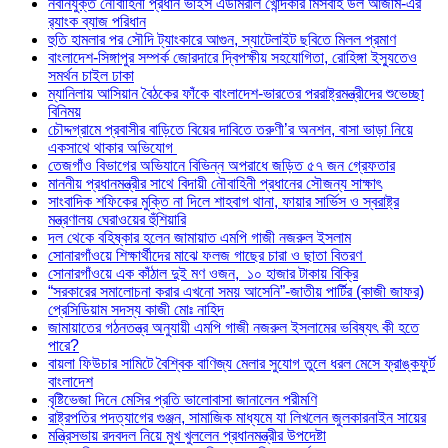
নবনিযুক্ত নৌবাহিনী প্রধান ভাইস এডমিরাল খোন্দকার মিসবাহ উল আজীম-এর
র‍্যাংক ব্যাজ পরিধান
হুতি হামলার পর সৌদি ট্যাংকারে আগুন, স্যাটেলাইট ছবিতে মিলল প্রমাণ
বাংলাদেশ-সিঙ্গাপুর সম্পর্ক জোরদারে দ্বিপক্ষীয় সহযোগিতা, রোহিঙ্গা ইস্যুতেও
সমর্থন চাইল ঢাকা
ম্যানিলায় আসিয়ান বৈঠকের ফাঁকে বাংলাদেশ-ভারতের পররাষ্ট্রমন্ত্রীদের শুভেচ্ছা
বিনিময়
চৌদ্দগ্রামে প্রবাসীর বাড়িতে বিয়ের দাবিতে তরুণী’র অনশন, বাসা ভাড়া নিয়ে
একসাথে থাকার অভিযোগ
তেজগাঁও বিভাগের অভিযানে বিভিন্ন অপরাধে জড়িত ৫৭ জন গ্রেফতার
মাননীয় প্রধানমন্ত্রীর সাথে বিদায়ী নৌবাহিনী প্রধানের সৌজন্য সাক্ষাৎ
সাংবাদিক শফিকের মুক্তি না দিলে শাহবাগ থানা, ফায়ার সার্ভিস ও স্বরাষ্ট্র
মন্ত্রণালয় ঘেরাওয়ের হুঁশিয়ারি
দল থেকে বহিষ্কার হলেন জামায়াত এমপি গাজী নজরুল ইসলাম
সোনারগাঁওয়ে শিক্ষার্থীদের মাঝে ফলজ গাছের চারা ও ছাতা বিতরণ ​
সোনারগাঁওয়ে এক কাঁঠাল দুই মণ ওজন, ১০ হাজার টাকায় বিক্রি
“সরকারের সমালোচনা করার এখনো সময় আসেনি”-জাতীয় পার্টির (কাজী জাফর)
প্রেসিডিয়াম সদস্য কাজী মোঃ নাহিদ
জামায়াতের গঠনতন্ত্র অনুযায়ী এমপি গাজী নজরুল ইসলামের ভবিষ্যৎ কী হতে
পারে?
বায়লা ফিউচার সামিটে বৈশ্বিক বাণিজ্য মেলার সুযোগ তুলে ধরল মেসে ফ্রাঙ্কফুর্ট
বাংলাদেশ
বৃষ্টিভেজা দিনে মেসির প্রতি ভালোবাসা জানালেন পরীমণি
রাষ্ট্রপতির পদত্যাগের গুঞ্জন, সামাজিক মাধ্যমে যা লিখলেন জুলকারনাইন সায়ের
মন্ত্রিসভায় রদবদল নিয়ে মুখ খুললেন প্রধানমন্ত্রীর উপদেষ্টা