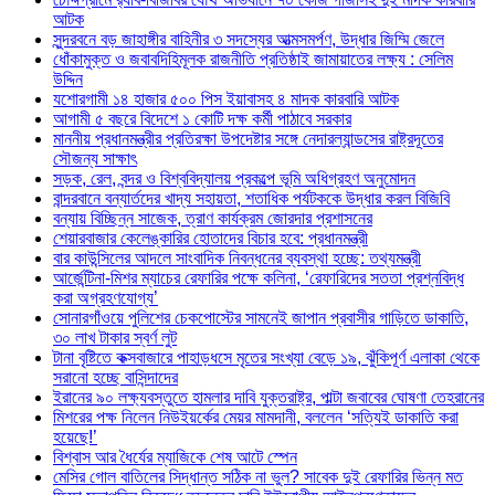
আটক
সুন্দরবনে বড় জাহাঙ্গীর বাহিনীর ৩ সদস্যের আত্মসমর্পণ, উদ্ধার জিম্মি জেলে
ধোঁকামুক্ত ও জবাবদিহিমূলক রাজনীতি প্রতিষ্ঠাই জামায়াতের লক্ষ্য : সেলিম
উদ্দিন
যশোরগামী ১৪ হাজার ৫০০ পিস ইয়াবাসহ ৪ মাদক কারবারি আটক
আগামী ৫ বছরে বিদেশে ১ কোটি দক্ষ কর্মী পাঠাবে সরকার
মাননীয় প্রধানমন্ত্রীর প্রতিরক্ষা উপদেষ্টার সঙ্গে নেদারল্যান্ডসের রাষ্ট্রদূতের
সৌজন্য সাক্ষাৎ
সড়ক, রেল, বন্দর ও বিশ্ববিদ্যালয় প্রকল্পে ভূমি অধিগ্রহণ অনুমোদন
বান্দরবানে বন্যার্তদের খাদ্য সহায়তা, শতাধিক পর্যটককে উদ্ধার করল বিজিবি
বন্যায় বিচ্ছিন্ন সাজেক, ত্রাণ কার্যক্রম জোরদার প্রশাসনের
শেয়ারবাজার কেলেঙ্কারির হোতাদের বিচার হবে: প্রধানমন্ত্রী
বার কাউন্সিলের আদলে সাংবাদিক নিবন্ধনের ব্যবস্থা হচ্ছে: তথ্যমন্ত্রী
আর্জেন্টিনা-মিশর ম্যাচের রেফারির পক্ষে কলিনা, ‘রেফারিদের সততা প্রশ্নবিদ্ধ
করা অগ্রহণযোগ্য’
সোনারগাঁওয়ে পুলিশের চেকপোস্টের সামনেই জাপান প্রবাসীর গাড়িতে ডাকাতি,
৩০ লাখ টাকার স্বর্ণ লুট
টানা বৃষ্টিতে কক্সবাজারে পাহাড়ধসে মৃতের সংখ্যা বেড়ে ১৯, ঝুঁকিপূর্ণ এলাকা থেকে
সরানো হচ্ছে বাসিন্দাদের
ইরানের ৯০ লক্ষ্যবস্তুতে হামলার দাবি যুক্তরাষ্ট্র, পাল্টা জবাবের ঘোষণা তেহরানের
মিশরের পক্ষ নিলেন নিউইয়র্কের মেয়র মামদানী, বললেন ‘সত্যিই ডাকাতি করা
হয়েছে!’
বিশ্বাস আর ধৈর্যের ম্যাজিকে শেষ আটে স্পেন
মেসির গোল বাতিলের সিদ্ধান্ত সঠিক না ভুল? সাবেক দুই রেফারির ভিন্ন মত