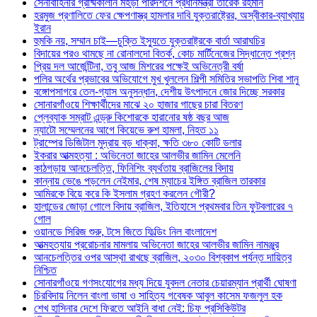
সেনাবাহিনীর গ্রীষ্মকালীন মহড়া পরিদর্শনে প্রধানমন্ত্রী তারেক রহমান
হরমুজ প্রণালিতে ফের ক্ষেপণাস্ত্র হামলার দাবি যুক্তরাষ্ট্রের, অস্বীকার-ব্যাখ্যায়
ইরান
হুমকি নয়, সম্মান চাই—চুক্তি ইস্যুতে যুক্তরাষ্ট্রকে বার্তা আরাঘচির
বিদায়ের পরও থামছে না রোনালদো বিতর্ক, কোচ মার্টিনেজের সিদ্ধান্তে প্রশ্ন
প্রিয় দল আর্জেন্টিনা, তবু আজ মিশরের পক্ষেই অভিনেত্রী বর্ষা
পলির অর্থের প্রভাবের অভিযোগে মুখ খুললেন শিল্পী সমিতির সভাপতি শিবা শানু
বঙ্গোপসাগরে তেল-গ্যাস অনুসন্ধান, দেশীয় উৎপাদনে জোর দিচ্ছে সরকার
সোনারগাঁওয়ে শিক্ষার্থীদের মাঝে ২০ হাজার গাছের চারা বিতরণ
প্লেব্যাক সম্রাট এন্ড্রু কিশোরকে হারানোর ষষ্ঠ বছর আজ
ন্যাটো সম্মেলনের আগে কিয়েভে রুশ হামলা, নিহত ১১
ট্রাম্পের ডিজিটাল মুদ্রায় বড় ধাক্কা, ক্ষতি ৩৮০ কোটি ডলার
ইকরার আত্মহত্যা : অভিনেতা জাহের আলভীর জামিন মেলেনি
কাঠগড়ায় আনচেলত্তি, ফিনিশিং ব্যর্থতায় ব্রাজিলের বিদায়
কান্নায় ভেঙে পড়লেন নেইমার, শেষ ম্যাচের ইঙ্গিত ব্রাজিল তারকার
আমিরকে বিয়ে করে কি ইসলাম গ্রহণ করলেন গৌরী?
হালান্ডের জোড়া গোলে বিদায় ব্রাজিল, ইতিহাসে প্রথমবার তিন ফুটবলারের ৭
গোল
ওয়ানডে সিরিজ শুরু, টসে জিতে ফিল্ডিং নিল বাংলাদেশ
আত্মহত্যায় প্ররোচনার মামলায় অভিনেতা জাহের আলভীর জামিন নামঞ্জুর
আনচেলত্তির ওপর আস্থা রাখছে ব্রাজিল, ২০৩০ বিশ্বকাপ পর্যন্ত দায়িত্ব
নিশ্চিত
সোনারগাঁওয়ে গণসংযোগের মধ্য দিয়ে যুবদল নেতার চেয়ারম্যান প্রার্থী ঘোষণা
চিরবিদায় নিলেন বাংলা ভাষা ও সাহিত্য গবেষক আবুল কাসেম ফজলুল হক
শেখ হাসিনার দেশে ফিরতে আইনি বাধা নেই: চিফ প্রসিকিউটর