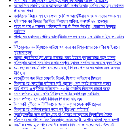
ফিফা সভাপতির বিরুদ্ধে তদন্তের দাবি ইউরোপীয় আইনপ্রণেতাদের
আর্জেন্টিনার নাটকীয় জয়ে আবেগঘন বার্তা অপরাজিতার, মেসির নেতৃত্বে দেখলেন
জীবনের শিক্ষা
ব্রাজিলের বিদায়ে মর্মাহত চঞ্চল, মেসি ও আর্জেন্টিনার জন্য জানালেন শুভকামনা
দুই দশক পর গিজার পিরামিডে ফিরছেন শাকিরা, কনসার্ট ২৮ নভেম্বর
আরব সাগরে ৫ ক্রুসহ পাকিস্তানি কার্গো বিমান নিখোঁজ, জোরালো উদ্ধার
অভিযান
পাহাড়সম চ্যালেঞ্জ পেরিয়ে আর্জেন্টিনার রূপকথার জয়, কোয়ার্টার ফাইনালে মেসির
দল
টাইব্রেকারে কলম্বিয়াকে হারিয়ে ৭২ বছর পর বিশ্বকাপের কোয়ার্টার ফাইনালে
সুইজারল্যান্ড
হরমুজ প্রণালিতে ট্যাংকারে হামলার জেরে ইরানে যুক্তরাষ্ট্রের নতুন হামলা
কুমিল্লায় আদর্শ সদর উপজেলার ধনপুরে ফুটবল সমর্থকদের সংঘর্ষে যুবক নিহত
৯৬ বছরের রেকর্ডে ভাগ বসালেন মেসি, বিশ্বকাপে গড়লেন আরও এক অনন্য
ইতিহাস
আর্জেন্টিনার জয় নিয়ে রেফারিং বিতর্ক, ফিফায় অভিযোগ মিসরের
বিশ্বকাপের কোয়ার্টার ফাইনাল সূচি প্রকাশ, শেষ আটে জমজমাট লড়াই
অর্থ পাচার ও দুর্নীতির অভিযোগে ১০ শিল্পগোষ্ঠীর বিরুদ্ধে মামলা হচ্ছে
সোনারগাঁওয়ে ২৬৩ কেজি নিষিদ্ধ পলিথিন ব্যাগ জব্দ, জরিমানা
সোনারগাঁওয়ে ২৫ কেজি নিষিদ্ধ পিরানহা মাছ জব্দ
টানা ভারী বৃষ্টিতে অনির্দিষ্টকালের জন্য বন্ধ সাজেক পর্যটনকেন্দ্র
বিশ্বকাপের সেমিফাইনালে নতুন বল ‘ট্রিওন্ডা ফাইনাল’
স্বরাষ্ট্রমন্ত্রীর সঙ্গে জাতিসংঘের জঁ-পিয়েরে লাক্রোয়ার দ্বিপাক্ষিক বৈঠক
হঠাৎ গ্রামের বাড়িতে তিন কিংবদন্তি অভিনেত্রী, যশোরে ববিতা-সুচন্দা-চম্পা
অক্টোবরে শুরু হতে পারে স্থানীয় সরকার নির্বাচন, জানালেন তথ্য উপদেষ্টা