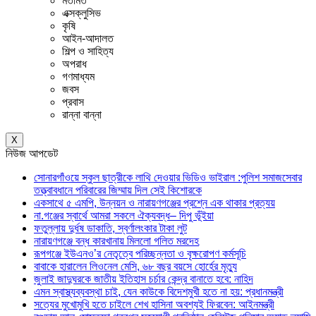
মতামত
এক্সক্লুসিভ
কৃষি
আইন-আদালত
শিল্প ও সাহিত্য
অপরাধ
গণমাধ্যম
জবস
প্রবাস
রান্না বান্না
X
নিউজ আপডেট
সোনারগাঁওয়ে স্কুল ছাত্রীকে লাথি দেওয়ার ভিডিও ভাইরাল :পুলিশ সমাজসেবার
তত্ত্বাবধানে পরিবারের জিম্মায় দিল সেই কিশোরকে
একসাথে ৫ এমপি, উন্নয়ন ও নারায়ণগঞ্জের প্রশ্নে এক থাকার প্রত্যয়
না.গঞ্জের স্বার্থে আমরা সকলে ঐক্যবদ্ধ– দিপু ভূঁইয়া
ফতুল্লায় দুর্ধষ ডাকাতি, স্বর্ণালংকার টাকা লুট
নারায়ণগঞ্জে বন্ধ কারখানায় মিললো গলিত মরদেহ
রূপগঞ্জে ইউএনও’র নেতৃত্বে পরিচ্ছন্নতা ও বৃক্ষরোপণ কর্মসূচি
বাবাকে হারালেন লিওনেল মেসি, ৬৮ বছর বয়সে হোর্হের মৃত্যু
জুলাই জাদুঘরকে জাতীয় ইতিহাস চর্চার কেন্দ্র বানাতে হবে: নাহিদ
এমন স্বাস্থ্যব্যবস্থা চাই, যেন কাউকে বিদেশমুখী হতে না হয়: প্রধানমন্ত্রী
সত্যের মুখোমুখি হতে চাইলে শেখ হাসিনা অবশ্যই ফিরবেন: আইনমন্ত্রী