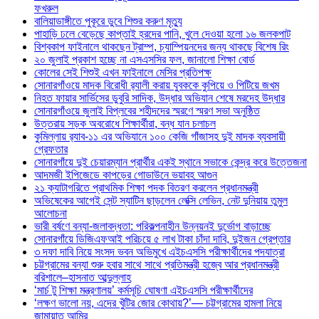
ফখরুল
বালিয়াডাঙ্গীতে পুকূরে ডুবে শিশুর করুণ মৃত্যু
পাহাড়ি ঢলে বেড়েছে কাপ্তাই হ্রদের পানি, খুলে দেওয়া হলো ১৬ জলকপাট
বিশ্বকাপ ফাইনালে থাকছেন ট্রাম্প, চ্যাম্পিয়নদের জন্য থাকছে বিশেষ রিং
২০ জুলাই প্রকাশ হচ্ছে না এসএসসির ফল, জানালো শিক্ষা বোর্ড
কোলের সেই শিশুই এখন ফাইনালে মেসির প্রতিপক্ষ
সোনারগাঁওয়ে মাদক বিরোধী র‌্যালী করায় যুবককে কুপিয়ে ও পিটিয়ে জখম
নিহত ফায়ার সার্ভিসের ডুবুরি সাদিক, উদ্ধার অভিযান শেষে মরদেহ উদ্ধার
সোনারগাঁওয়ে জুলাই বিপ্লবের শহীদদের স্মরণে স্মরণ সভা অনুষ্ঠিত
উত্তরায় সড়ক অবরোধে শিক্ষার্থীরা, বন্ধ যান চলাচল
কুমিল্লায় র‍্যাব-১১ এর অভিযানে ১০০ কেজি গাঁজাসহ দুই মাদক ব্যবসায়ী
গ্রেফতার
সোনারগাঁয়ে দুই চেয়ারম্যান প্রার্থীর একই স্থানে সভাকে কেন্দ্র করে উত্তেজনা
আদমজী ইপিজেডে কাপড়ের গোডাউনে ভয়াবহ আগুন
২১ ক্যাটাগরিতে প্রাথমিক শিক্ষা পদক বিতরণ করলেন প্রধানমন্ত্রী
অভিষেকের আগেই সেন্ট স্যাটিন ছাড়লেন লেক্সি লেভিন, নেট দুনিয়ায় তুমুল
আলোচনা
ভারী বর্ষণে বন্যা-জলাবদ্ধতা: পরিকল্পনাহীন উন্নয়নই দুর্ভোগ বাড়াচ্ছে
সোনারগাঁয়ে ডিজিএফআই পরিচয়ে ৫ লাখ টাকা চাঁদা দাবি, দুইজন গ্রেপ্তার
৩ দফা দাবি নিয়ে সংসদ ভবন অভিমুখে এইচএসসি পরীক্ষার্থীদের পদযাত্রা
চট্টগ্রামের বন্যা শুরু হবার সাথে সাথে প্রতিমন্ত্রী হজ্বে আর প্রধানমন্ত্রী
বরিশালে–হাসনাত আব্দুল্লাহ
‘মার্চ টু শিক্ষা মন্ত্রণালয়’ কর্মসূচি ঘোষণা এইচএসসি পরীক্ষার্থীদের
‘লক্ষণ ভালো নয়, এদের খুঁটির জোর কোথায়?’— চট্টগ্রামের হামলা নিয়ে
জামায়াত আমির