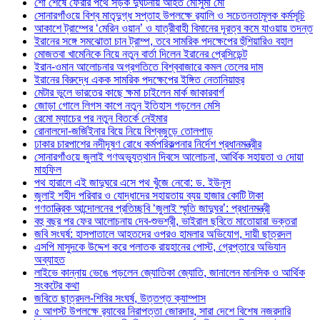
শো শেষে ফেরার পথে সড়ক দুর্ঘটনায় আহত মৌসুমী মৌ
সোনারগাঁওয়ে বিশ্ব মাতৃদুগ্ধ সপ্তাহ উপলক্ষে র‍্যালি ও সচেতনতামূলক কর্মসূচি
আকাশে ট্রাম্পের ‘মেরিন ওয়ান’ ও যাত্রীবাহী বিমানের দূরত্ব কমে যাওয়ায় তদন্ত
ইরানের সঙ্গে সমঝোতা চান ট্রাম্প, তবে সামরিক পদক্ষেপের হুঁশিয়ারিও বহাল
মোজতবা খামেনিকে নিয়ে নতুন বার্তা দিলেন ইরানের প্রেসিডেন্ট
ইরান-ওমান আলোচনার অগ্রগতিতে বিশ্ববাজারে কমল তেলের দাম
ইরানের বিরুদ্ধে একক সামরিক পদক্ষেপের ইঙ্গিত নেতানিয়াহুর
মেটার ভুলে ভারতের কাছে ক্ষমা চাইলেন মার্ক জাকারবার্গ
জোড়া গোলে লিগস কাপে নতুন ইতিহাস গড়লেন মেসি
রেমো ম্যাচের পর নতুন বিতর্কে নেইমার
রোনালদো-জর্জিইনার বিয়ে নিয়ে বিশ্বজুড়ে তোলপাড়
ঢাকার চারপাশের নদীদূষণ রোধে কর্মপরিকল্পনার নির্দেশ প্রধানমন্ত্রীর
সোনারগাঁওয়ে জুলাই গণঅভ্যুত্থান দিবসে আলোচনা, আর্থিক সহায়তা ও দোয়া
মাহফিল
পথ হারালে এই জাদুঘরে এসে পথ খুঁজে নেবো: ড. ইউনূস
জুলাই শহীদ পরিবার ও যোদ্ধাদের সহায়তায় ব্যয় হাজার কোটি টাকা
গণতান্ত্রিক আন্দোলনের প্রতিচ্ছবি ‘জুলাই স্মৃতি জাদুঘর’: প্রধানমন্ত্রী
বহু বছর পর ফের আলোচনায় দেব-শুভশ্রী, ভাইরাল ছবিতে মাতোয়ারা ভক্তরা
জবি সংঘর্ষ: হাসপাতালে আহতদের ওপরও হামলার অভিযোগ, দায়ী ছাত্রদল
এসপি মাসুদকে উদ্দেশ করে পলাতক রায়হানের পোস্ট, গ্রেপ্তারে অভিযান
অব্যাহত
লাইভে কান্নায় ভেঙে পড়লেন জ্যোতিকা জ্যোতি, জানালেন মানসিক ও আর্থিক
সংকটের কথা
জবিতে ছাত্রদল-শিবির সংঘর্ষ, উত্তপ্ত ক্যাম্পাস
৫ আগস্ট উপলক্ষে র‌্যাবের নিরাপত্তা জোরদার, সারা দেশে বিশেষ নজরদারি