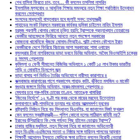
শেখ হাসিনা ফিরতে চান, তবে… কী বললেন তসলিমা নাসরিন
ইসলামিক মূল্যবোধ ও আধুনিক শিক্ষার সমন্বয়ে নতুন শিক্ষা প্রতিষ্ঠান উদ্বোধন
করলেন সেনাপ্রধান
সংসদের মাধ্যমেই বাস্তবায়ন হবে জুলাই সনদ: তথ্যমন্ত্রী
পাহাড়ের সংকট নিরসনে সরকারের কার্যকর ভূমিকা চাইলেন নাহিদ ইসলাম
হরমুজ প্রণালী খোলার কোনো চুক্তি হয়নি: ট্রাম্পকে প্রত্যাখ্যান তেহরানের
বেনজীর আহমেদকে ফিরিয়ে আনতে নতুন পদক্ষেপ সরকারের
মোজতবা খামেনিকে খুঁজছে মোসাদ-সিআইএ, পাল্টা গোপন কৌশলে ইরান
বেনজীরকে দেশে ফিরিয়ে বিচারের আশা সরকারের: শামা ওবায়েদ
বসুন্ধরায় চীনা নাগরিকদের ভাড়া ভবনে ডিবির অভিযান, অবৈধ ভিওআইপি চক্রের
৪ সদস্য গ্রেপ্তার
কুমিল্লা ও ফেনী সীমান্তে বিজিবির অভিযানে ১ কোটি ১৫ লাখ টাকার ভারতীয়
শাড়ি ও মোবাইল ডিসপ্লে জব্দ
ভাড়া বাসায় পর্ন ভিডিও তৈরির অভিযোগে নারীসহ কারাগারে ৪
কক্সবাজার কারাগারের পাশে প্রকাশ্যে পাহাড় কাটা, ঝুঁকিতে মসজিদ ও মার্কেট
বগুড়ার জঙ্গলে ডিবির অভিযান, অস্ত্র-মাদকসহ গ্রেপ্তার ৩
মেঘনার চরে গরু-মহিষ চোরের তাণ্ডব, আতঙ্কে খামারিরা
‘জিনের নির্দেশে’ ১২ ঘণ্টা পর কবর থেকে মায়ের মরদেহ উত্তোলন
কলাবাগানে স্ত্রী-শাশুড়িকে হত্যার পর থানায় আত্মসমর্পণ যুবকের
রাষ্ট্রপতি নির্বাচন নিয়ে বড় সিদ্ধান্ত বিএনপির, যা জানালেন মির্জা ফখরুল
কেন বললেন স্বরাষ্ট্রমন্ত্রী— পুলিশ কোনো দলের লাঠিয়াল বাহিনী নয়?
ইরানের হুঁশিয়ারিতে কি শেষ পর্যন্ত পিছু হটলেন ডোনাল্ড ট্রাম্প?
ঢাকায় হাজির মধুমিতা, নতুন সিনেমা নিয়ে যা জানালেন অভিনেত্রী
নতুন ডিএজি-এএজিদের সততা ও নিষ্ঠার সঙ্গে দায়িত্ব পালনের আহ্বান
শিক্ষার্থী আন্দোলন ইস্যুতে মোদিকে ক্ষমা চাইতে বললেন বিরোধী নেতারা