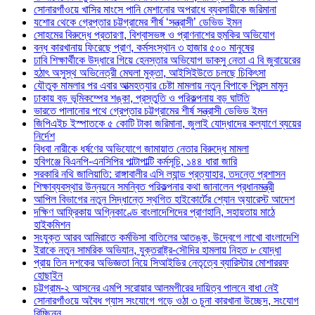
সোনারগাঁওয়ে খাসির মাংসে পানি মেশানোর অপরাধে ব্যবসায়ীকে জরিমানা
যশোর থেকে গ্রেপ্তার চট্টগ্রামের শীর্ষ ‘সন্ত্রাসী’ ডেভিড ইমন
সোহমের বিরুদ্ধে প্রতারণা, বিশ্বাসভঙ্গ ও প্রাণনাশের হুমকির অভিযোগ
বন্ধ কারখানায় ফিরেছে প্রাণ, কর্মসংস্থান ৩ হাজার ৫০০ মানুষের
ঢাবি শিক্ষার্থীকে উদ্ধারে গিয়ে হেনস্তার অভিযোগ ডাকসু নেতা এ বি জুবায়েরের
হঠাৎ অসুস্থ অভিনেত্রী মেঘলা মুক্তা, আইসিইউতে চলছে চিকিৎসা
যৌতুক মামলার পর এবার আত্মহত্যার চেষ্টা মামলায় নতুন বিপাকে প্রিন্স মামুন
ঢাকায় বড় ভূমিকম্পের শঙ্কা, প্রস্তুতি ও পরিকল্পনায় বড় ঘাটতি
ভারতে পালানোর পথে গ্রেপ্তার চট্টগ্রামের শীর্ষ সন্ত্রাসী ডেভিড ইমন
জিপিএইচ ইস্পাতকে ৫ কোটি টাকা জরিমানা, জুলাই যোদ্ধাদের কল্যাণে ব্যয়ের
নির্দেশ
বিধবা নারীকে ধর্ষণের অভিযোগে জামায়াত নেতার বিরুদ্ধে মামলা
হবিগঞ্জে বিএনপি-এনসিপির পাল্টাপাল্টি কর্মসূচি, ১৪৪ ধারা জারি
সরকারি নথি জালিয়াতি: রাঙ্গাবালীর এসি ল্যান্ড প্রত্যাহার, তদন্তে প্রশাসন
শিক্ষাব্যবস্থার উন্নয়নে সমন্বিত পরিকল্পনার কথা জানালেন প্রধানমন্ত্রী
আপিল বিভাগের নতুন সিদ্ধান্তে স্থগিত হাইকোর্টের শ্যোন অ্যারেস্ট আদেশ
দক্ষিণ আফ্রিকায় অগ্নিকাণ্ডে বাংলাদেশিদের প্রাণহানি, সহায়তায় মাঠে
হাইকমিশন
সংযুক্ত আরব আমিরাতে কর্মভিসা বাতিলের আতঙ্ক, উদ্বেগে লাখো বাংলাদেশি
ইরাকে নতুন সামরিক অভিযান, যুক্তরাষ্ট্র-সৌদির হামলায় নিহত ৮ যোদ্ধা
প্রায় তিন দশকের অভিজ্ঞতা নিয়ে সিআইডির নেতৃত্বে ব্যারিস্টার মোশাররফ
হোছাইন
চট্টগ্রাম-২ আসনের এমপি সরোয়ার আলমগীরের দায়িত্ব পালনে বাধা নেই
সোনারগাঁওয়ে অবৈধ গ্যাস সংযোগে গড়ে ওঠা ৩ চুনা কারখানা উচ্ছেদ, সংযোগ
বিচ্ছিন্ন