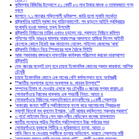
কুমিল্লায় বিজিবির উদ্যোগে ৫১ কোটি ৮৩ লাখ টাকার মাদক ও তামাকজাত পণ্য
ধ্বংস
জাপানে ৭.১ মাত্রার শক্তিশালী ভূমিকম্প, জারি হলো সুনামি সতর্কতা
রাষ্ট্রপতির আইনি সুরক্ষা শুধু দায়িত্বকালেই, পদ ছাড়লে আইনি প্রক্রিয়ার
মুখোমুখি হওয়া সম্ভব: তথ্য উপদেষ্টা
রাষ্ট্রপতি নির্বাচনের তারিখ এখনও চূড়ান্ত নয়, প্রস্তুত নির্বাচন কমিশন
পুলিশের গাড়ি ভাঙচুর মামলায় নারায়ণগঞ্জ আদালতে হাজিরা দিলেন আইভী
ছেলেকে কোলে নিয়েই মঞ্চ মাতালেন নোবেল, গাইলেন জেমসের ‘বাবা’
রাষ্ট্রপতি নির্বাচন নিয়ে স্পিকারের সঙ্গে বৈঠকে সিইসি
আজ প্রথমবার বঙ্গভবনে দাফতরিক কার্যক্রম পরিচালনা করবেন ভারপ্রাপ্ত
রাষ্ট্রপতি
দেড় বছরের মধ্যেই চালু হবে চায়না ইকোনমিক জোনের প্রথম কারখানা: আশিক
চৌধুরী
চায়না ইকোনমিক জোনে এক লাখের বেশি কর্মসংস্থান হবে: অর্থমন্ত্রী
**জাতীয় অধ্যাপক হলেন অধ্যাপক ড. মাহবুব উল্লাহ**
সম্পদের হিসাব না দেওয়ায় এসকে সুর চৌধুরীর ৩ বছরের সশ্রম কারাদণ্ড
সোনারগাঁওয়ে ট্রাকের ধাক্কায় এক পথচারী নিহত, আহত ৪
সোনারগাঁওয়ে মিছিলের প্রস্তুতিকালে ছাত্রলীগের ১২কর্মী গ্রেপ্তার
‘ককরোচ জনতা পার্টি’র প্রতিষ্ঠাতাকে ফলো করে আলোচনায় প্রিয়াঙ্কা
স্যালুট বিতর্কে মুখ খুললেন ইশরাক, ‘এটি আমার ব্যক্তিগত শ্রদ্ধার প্রকাশ’
৩ শর্তে লাইসেন্স ফিরে পেল আদ্-দ্বীন মেডিকেল কলেজ হাসপাতাল
জাতীয় সংসদের সাউন্ড সিস্টেম প্রতিস্থাপনে উচ্চ পর্যায়ের সভা
সোনারগাঁওয়ে যুবককে পিটিয়ে ও ছুরিকাঘাতে হত্যা, আহত ৩
শাড়ি কিনে না দেওয়ায় স্বামীকে হত্যার অভিযোগ, ভারতে গ্রেপ্তার নারী
‘ক্যামেরার সামনে আমি অনেক আনন্দ পাই’—কাজী নওশাবা আহমেদ