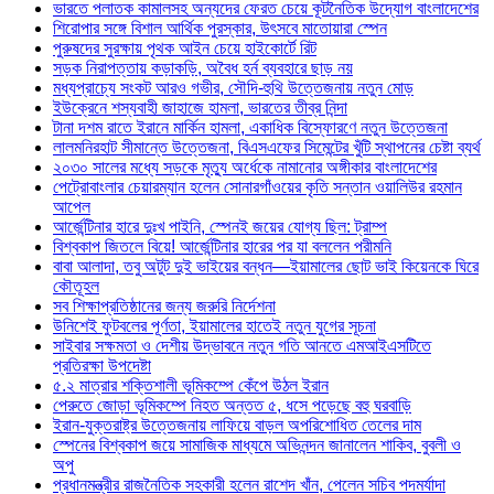
ভারতে পলাতক কামালসহ অন্যদের ফেরত চেয়ে কূটনৈতিক উদ্যোগ বাংলাদেশের
শিরোপার সঙ্গে বিশাল আর্থিক পুরস্কার, উৎসবে মাতোয়ারা স্পেন
পুরুষদের সুরক্ষায় পৃথক আইন চেয়ে হাইকোর্টে রিট
সড়ক নিরাপত্তায় কড়াকড়ি, অবৈধ হর্ন ব্যবহারে ছাড় নয়
মধ্যপ্রাচ্যে সংকট আরও গভীর, সৌদি-হুথি উত্তেজনায় নতুন মোড়
ইউক্রেনে শস্যবাহী জাহাজে হামলা, ভারতের তীব্র নিন্দা
টানা দশম রাতে ইরানে মার্কিন হামলা, একাধিক বিস্ফোরণে নতুন উত্তেজনা
লালমনিরহাট সীমান্তে উত্তেজনা, বিএসএফের সিমেন্টের খুঁটি স্থাপনের চেষ্টা ব্যর্থ
২০৩০ সালের মধ্যে সড়কে মৃত্যু অর্ধেকে নামানোর অঙ্গীকার বাংলাদেশের
পেট্রোবাংলার চেয়ারম্যান হলেন সোনারগাঁওয়ের কৃতি সন্তান ওয়ালিউর রহমান
আপেল
আর্জেন্টিনার হারে দুঃখ পাইনি, স্পেনই জয়ের যোগ্য ছিল: ট্রাম্প
বিশ্বকাপ জিতলে বিয়ে! আর্জেন্টিনার হারের পর যা বললেন পরীমনি
বাবা আলাদা, তবু অটুট দুই ভাইয়ের বন্ধন—ইয়ামালের ছোট ভাই কিয়েনকে ঘিরে
কৌতূহল
সব শিক্ষাপ্রতিষ্ঠানের জন্য জরুরি নির্দেশনা
উনিশেই ফুটবলের পূর্ণতা, ইয়ামালের হাতেই নতুন যুগের সূচনা
সাইবার সক্ষমতা ও দেশীয় উদ্ভাবনে নতুন গতি আনতে এমআইএসটিতে
প্রতিরক্ষা উপদেষ্টা
৫.২ মাত্রার শক্তিশালী ভূমিকম্পে কেঁপে উঠল ইরান
পেরুতে জোড়া ভূমিকম্পে নিহত অন্তত ৫, ধসে পড়েছে বহু ঘরবাড়ি
ইরান-যুক্তরাষ্ট্র উত্তেজনায় লাফিয়ে বাড়ল অপরিশোধিত তেলের দাম
স্পেনের বিশ্বকাপ জয়ে সামাজিক মাধ্যমে অভিনন্দন জানালেন শাকিব, বুবলী ও
অপু
প্রধানমন্ত্রীর রাজনৈতিক সহকারী হলেন রাশেদ খাঁন, পেলেন সচিব পদমর্যাদা