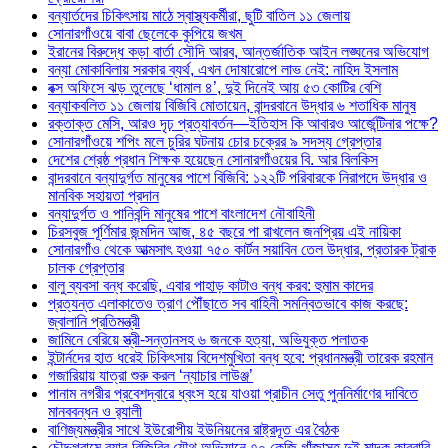
বন্যার্তদের চিকিৎসায় মাঠে স্বাস্থ্যকর্মীরা, ছুটি বাতিল ১১ জেলায়
সোনারগাঁওয়ে বাবা ছেলেকে কুপিয়ে জখম
ইরানের বিরুদ্ধে কড়া বার্তা সৌদি আরব, আন্তর্জাতিক আইন লঙ্ঘনের অভিযোগ
বন্যা মোকাবিলায় সরকার ব্যর্থ, এখন দোষারোপে লাভ নেই: নাহিদ ইসলাম
বক্স অফিসে ঝড় তুলেছে ‘ধামাল ৪’, দুই দিনেই আয় ৫৩ কোটির বেশি
বন্যাকবলিত ১১ জেলায় বিজিবি মোতায়েন, বান্দরবানে উদ্ধার ৬ শতাধিক মানুষ
রক্তাক্ত মেসি, আরও দৃঢ় প্রত্যাবর্তন—ইতিহাস কি আবারও আর্জেন্টিনার পক্ষে?
সোনারগাঁওয়ে শপিং মলে চুরির ঘটনায় চোর চক্রের ৯ সদস্য গ্রেপ্তার
দেশের শ্রেষ্ঠ প্রধান শিক্ষক হয়েছেন সোনারগাঁওয়ের বি. আর বিলকিস
বান্দরবানে বন্যাদুর্গত মানুষের পাশে বিজিবি: ১২২টি পরিবারকে নিরাপদে উদ্ধার ও
মানবিক সহায়তা প্রদান
বন্যাদুর্গত ও পানিবন্দি মানুষের পাশে বাংলাদেশ নৌবাহিনী
চিরসবুজ পূর্ণিমার জন্মদিন আজ, ৪৫ বছরে পা রাখলেন জনপ্রিয় এই নায়িকা
সোনারগাঁও থেকে আত্মসাৎ হওয়া ৭৫০ কার্টন সয়াবিন তেল উদ্ধার, প্রতারক ট্রাক
চালক গ্রেপ্তার
বালু ব্যবসা বন্ধ করেছি, এবার পাহাড় কাটাও বন্ধ করব: হুমাম কাদের
প্রত্যন্ত এলাকাতেও ত্রাণ পৌঁছাতে সব বাহিনী সমন্বিতভাবে কাজ করছে:
জ্বালানি প্রতিমন্ত্রী
জামিনে বেরিয়ে স্ত্রী-সন্তানসহ ৬ জনকে হত্যা, অভিযুক্ত পলাতক
ইন্টার্নদের হাত ধরেই চিকিৎসায় বিদেশমুখিতা বন্ধ হবে: প্রধানমন্ত্রী তারেক রহমান
গজারিয়ায় যাত্রা শুরু করল ‘ন্যাচার লাউঞ্জ’
পানাম নগরীর প্রবেশদ্বারে ধ্বংস হয়ে যাওয়া প্রাচীন সেতু পুননির্মাণের দাবিতে
মানববন্ধন ও র‌্যালী
বাণিজ্যমন্ত্রীর সাথে ইউরোপীয় ইউনিয়নের রাষ্ট্রদূত এর বৈঠক
চৌদ্দগ্রামে র‌্যাব-বিজিবির যৌথ অভিযানে ৭০ কেজি গাঁজাসহ দুই মাদক কারবারি