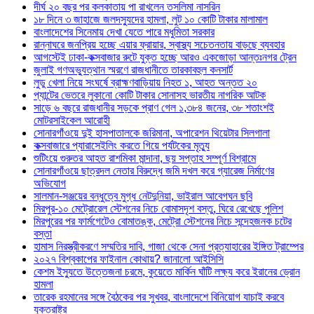
দীর্ঘ ২০ বছর পর কলকাতায় পা রাখলেন তসলিমা নাসরিন
১৮ দিনে ৩ জাহাজে জলদস্যুদের হামলা, লুট ১০ কোটি টাকার মালামাল
বাংলাদেশের সিনেমায় দেখা যেতে পারে মধুমিতা সরকার
রান্নাঘরে জনপ্রিয় হচ্ছে এয়ার ফ্রায়ার, স্বাস্থ্য সচেতনতায় বাড়ছে ব্যবহার
আগস্টেই ঢাকা-কক্সবাজার রুটে যুক্ত হচ্ছে আরও একজোড়া আন্তঃনগর ট্রেন
জুলাই গণঅভ্যুত্থান স্মরণে রাজধানীতে তারকাবহুল কনসার্ট
লুডু খেলা নিয়ে সংঘর্ষে ব্রাহ্মণবাড়িয়ায় নিহত ১, আহত অন্তত ২০
প্যান্টের ভেতরে লুকানো কোটি টাকার সোনাসহ ভারতীয় নাগরিক আটক
সাড়ে ৬ বছরে রাজধানীর সড়কে প্রাণ গেল ১,৩৮৪ জনের, ৩৮ শতাংশই
মোটরসাইকেল আরোহী
সোনারগাঁওয়ে দুই হাসপাতালকে জরিমানা, অপারেশন থিয়েটার সিলগালা
কক্সবাজারে প্যারাসেইলিং করতে গিয়ে পর্যটকের মৃত্যু
শুটিংয়ে গুরুতর আহত রাশমিকা মান্দানা, ছয় সপ্তাহ সম্পূর্ণ বিশ্রামে
সোনারগাঁওয়ে ছাত্রদল নেতার বিরুদ্ধে জমি দখল করে গ্যারেজ নির্মাণের
অভিযোগ
সালমান-সঞ্জয়ের বন্ধুত্বে মুগ্ধ নেটদুনিয়া, ভাইরাল আবেগঘন ছবি
মিরপুর-১০ মেট্রোরেল স্টেশনের নিচে বোমাসদৃশ বস্তু, ঘিরে রেখেছে পুলিশ
মিরপুরের পর ফার্মগেটেও বোমাতঙ্ক, মেট্রো স্টেশনের নিচে সন্দেহজনক চটের
বস্তা
হামাস নিরস্ত্রীকরণে সম্মতির দাবি, গাজা থেকে সেনা প্রত্যাহারের ইঙ্গিত ট্রাম্পের
২০২৭ বিশ্বকাপের ফাইনাল কোথায়? জানালো আইসিসি
কেশম ইস্যুতে উত্তেজনা চরমে, কুয়েতে মার্কিন ঘাঁটি লক্ষ্য করে ইরানের ড্রোন
হামলা
তারেক রহমানের সঙ্গে বৈঠকের পর সুখবর, বাংলাদেশে বিনিয়োগ যাচাই করবে
যুক্তরাষ্ট্র