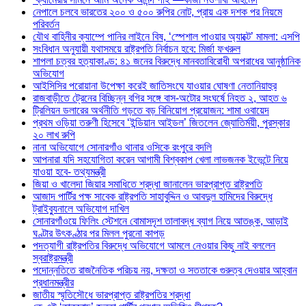
নেপালে চলবে ভারতের ২০০ ও ৫০০ রুপির নোট, প্রায় এক দশক পর নিয়মে
পরিবর্তন
যৌথ বাহিনীর ক্যাম্পে পানির লাইনে বিষ, ‘স্পেশাল পাওয়ার অ্যাক্টে’ মামলা: এসপি
সংবিধান অনুযায়ী যথাসময়ে রাষ্ট্রপতি নির্বাচন হবে: মির্জা ফখরুল
শাপলা চত্বর হত্যাকাণ্ড: ৪১ জনের বিরুদ্ধে মানবতাবিরোধী অপরাধের আনুষ্ঠানিক
অভিযোগ
আইসিসির পরোয়ানা উপেক্ষা করেই জাতিসংঘে যাওয়ার ঘোষণা নেতানিয়াহুর
রাজবাড়ীতে ট্রেনের বিচ্ছিন্ন বগির সঙ্গে বাস-অটোর সংঘর্ষে নিহত ২, আহত ৬
ট্রিলিয়ন ডলারের অর্থনীতি গড়তে বড় বিনিয়োগ প্রয়োজন: শামা ওবায়েদ
প্রথম ওড়িয়া তরুণী হিসেবে ‘ইন্ডিয়ান আইডল’ জিতলেন জ্যোতির্ময়ী, পুরস্কার
২০ লাখ রুপি
নানা অভিযোগে সোনারগাঁও থানার ওসিকে রংপুরে বদলি
আপনারা যদি সহযোগিতা করেন আগামী বিশ্বকাপ খেলা লাভজনক ইভেন্টে নিয়ে
যাওয়া হবে- তথ্যমন্ত্রী
জিয়া ও খালেদা জিয়ার সমাধিতে শ্রদ্ধা জানালেন ভারপ্রাপ্ত রাষ্ট্রপতি
আজাদ পার্টির পক্ষ সাবেক রাষ্ট্রপতি সাহাবুদ্দিন ও আবদুল হামিদের বিরুদ্ধে
ট্রাইব্যুনালে অভিযোগ দাখিল
সোনারগাঁওয়ে ফিলিং স্টেশনে বোমাসদৃশ তালাবদ্ধ ব্যাগ নিয়ে আতঙ্ক, আড়াই
ঘণ্টার উৎকণ্ঠার পর মিলল পুরনো কাপড়
পদত্যাগী রাষ্ট্রপতির বিরুদ্ধে অভিযোগে আমলে নেওয়ার কিছু নাই বললেন
স্বরাষ্ট্রমন্ত্রী
পদোন্নতিতে রাজনৈতিক পরিচয় নয়, দক্ষতা ও সততাকে গুরুত্ব দেওয়ার আহ্বান
প্রধানমন্ত্রীর
জাতীয় স্মৃতিসৌধে ভারপ্রাপ্ত রাষ্ট্রপতির শ্রদ্ধা