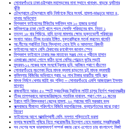
সোনারগাঁওয়ে ঢাকা-চট্টগ্রাম মহাসড়কের নানা স্থানে খানাখন্দ, বাড়ছে দুর্ঘটনার
ঝুঁকি
চৌদ্দগ্রামে চৌদ্দগ্রামে বাড়ি নির্মাণকে ঘিরে সংঘর্ষ, হামলা-ভাঙচুরে আহত ৪,
থানায় অভিযোগ
বিশ্বকাপ ফাইনালের টিকিটের সর্বনিম্ন দাম ১০ হাজার ডলার!
মানিকগঞ্জে চাকা ফেটে খালে পড়ল সেলফি পরিবহনের বাস, নিহত ১
তদন্ত ১৮ বার পিছিয়ে, হাদি হত্যা মামলায় ক্ষোভ ভুক্তভোগী পরিবারের
সংঘাত আরও তীব্র হওয়ার ইঙ্গিত, যুক্তরাষ্ট্রকে সতর্ক করলেন খামেনি
আ.লীগের প্রার্থিতা নিয়ে সিদ্ধান্ত নেবে ইসি ও আদালত: রিজভী
ফাইনালের আগে মেসি ঠেকানোর রণকৌশল জানাল স্পেন
বিশ্বকাপ ফাইনালে ঢাকার মঞ্চ মাতাবেন সঞ্জয় দেব ও প্রীতম হাসান
এমবাপ্পের জোড়া গোলে কঠিন হলো মেসির গোল্ডেন বুটের লড়াই
সুন্দরবন-১২ লঞ্চের সঙ্গে সংঘর্ষে ট্রলার ডুবি, আটজন প্রাণে বাঁচলেন
সোনারগাঁওয়ে মুচলেকা দিয়ে মাদক ব্যবসা ছাড়লেন দুই মাদক ব্যবসায়ী
কুমিল্লায় বিজিবির অভিযানে প্রায় ৭৫ লাখ টাকার ভারতীয় শাড়ি জব্দ
মাদক নির্মূলে খেলার মাঠই বড় শক্তি – সোনারগাঁওয়ে এমপি আজহারুল ইসলাম
মান্নান
রাজধানীতে আরও ৫০ স্পটে স্বয়ংক্রিয় ট্রাফিক লাইট চালুর নির্দেশ প্রধানমন্ত্রীর
তীব্র তাপপ্রবাহে আলজেরিয়াজুড়ে শতাধিক দাবানল, প্রাণ গেল ১১ জনের
ইরানে পানি বিশুদ্ধকরণ কেন্দ্রে হামলা, ২০ গ্রামের পানি সরবরাহ বন্ধ
কক্সবাজার সীমান্ত পরিদর্শনে বিজিবি মহাপরিচালক, বন্যাদুর্গতদের মাঝে ত্রাণ
বিতরণ
ফাইনালের আগে আত্মবিশ্বাসী মেসি, দলগত শক্তিতেই ভরসা
বন্যার ক্ষয়ক্ষতি পুষিয়ে নিতে প্রয়োজনীয় উদ্যোগ নেবে সরকার: স্বরাষ্ট্রমন্ত্রী
সব দেশের সঙ্গে ভারসাম্যপূর্ণ সম্পর্ক বজায় রেখে এগোতে চায় বাংলাদেশ: মির্জা