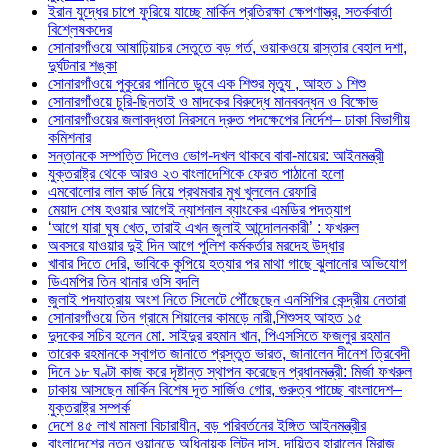
ইরান যুদ্ধের চাপে ফুরিয়ে যাচ্ছে মার্কিন প্রতিরক্ষা ক্ষেপণাস্ত্র, সতর্কবার্তা
বিশ্লেষকদের
সোনারগাঁওয়ে আষাঢ়িয়াচর সেতুতে বড় গর্ত, ওয়াকওয়ে রাস্তার বেহাল দশা,
দুর্ঘটনার শঙ্কা
সোনারগাঁওয়ে পুকুরের পানিতে ডুবে এক শিশুর মৃত্যু , আহত ১ শিশু
সোনারগাঁওয়ে চুরি-ছিনতাই ও মাদকের বিরুদ্ধে মানববন্ধন ও বিক্ষোভ
সোনারগাঁওয়ের জলাবদ্ধতা নিরসনে দ্রুত পদক্ষেপের নির্দেশ– ঢাকা বিভাগীয়
কমিশনার
সন্তানকে সম্পত্তি দিলেও ভোগ-দখল থাকবে বাবা-মায়ের: আইনমন্ত্রী
যুক্তরাষ্ট্র থেকে আরও ২৩ বাংলাদেশিকে ফেরত পাঠানো হলো
এমবোলোর লাল কার্ড নিয়ে প্রথমবার মুখ খুললেন রেফারি
মেয়াদ শেষ হওয়ার আগেই ন্যাশনাল ব্যাংকের এমডির পদত্যাগ
‘আগে যারা ঘুষ খেত, তারাই এখন জুলাই আন্দোলনকারী’ : ফখরুল
অবসরে যাওয়ার দুই দিন আগে পুলিশ কর্মকর্তার মরদেহ উদ্ধার
খাবার দিতে দেরি, ভাবিকে কুপিয়ে হত্যার পর মাথা গাছে ঝুলানোর অভিযোগ
ডিএমপির তিন থানার ওসি বদলি
জুলাই পদযাত্রায় অংশ নিতে সিলেটে পৌঁছেছেন এনসিপির কেন্দ্রীয় নেতারা
সোনারগাঁওয়ে তিন গ্রামে শিয়ালের কামড়ে নারী,শিশুসহ আহত ১৫
দুদকের সচিব হলেন মো. সাইদুর রহমান খান, পিএসসিতে ফজলুর রহমান
তারেক রহমানকে স্বাগত জানাতে প্রস্তুত ভারত, জানালেন দীনেশ ত্রিবেদী
দিনে ১৮ ঘণ্টা কাজ করে দৃষ্টান্ত স্থাপন করেছেন প্রধানমন্ত্রী: মির্জা ফখরুল
ঢাকায় আসছেন মার্কিন বিশেষ দূত সার্জিও গোর, গুরুত্ব পাচ্ছে বাংলাদেশ–
যুক্তরাষ্ট্র সম্পর্ক
দেশে ৪৫ লাখ মামলা বিচারাধীন, বড় পরিবর্তনের ইঙ্গিত আইনমন্ত্রীর
বাংলাদেশের নতুন ওয়ানডে অধিনায়ক লিটন দাস, দায়িত্ব হারালেন মিরাজ