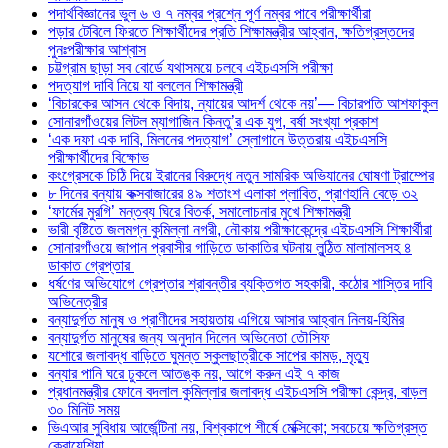
পদার্থবিজ্ঞানের ভুল ৬ ও ৭ নম্বর প্রশ্নে পূর্ণ নম্বর পাবে পরীক্ষার্থীরা
পড়ার টেবিলে ফিরতে শিক্ষার্থীদের প্রতি শিক্ষামন্ত্রীর আহ্বান, ক্ষতিগ্রস্তদের
পুনঃপরীক্ষার আশ্বাস
চট্টগ্রাম ছাড়া সব বোর্ডে যথাসময়ে চলবে এইচএসসি পরীক্ষা
পদত্যাগ দাবি নিয়ে যা বললেন শিক্ষামন্ত্রী
‘বিচারকের আসন থেকে বিদায়, ন্যায়ের আদর্শ থেকে নয়’— বিচারপতি আশফাকুল
সোনারগাঁওয়ের লিটল ম্যাগাজিন কিনতু’র এক যুগ, বর্ষা সংখ্যা প্রকাশ
‘এক দফা এক দাবি, মিলনের পদত্যাগ’ স্লোগানে উত্তরায় এইচএসসি
পরীক্ষার্থীদের বিক্ষোভ
কংগ্রেসকে চিঠি দিয়ে ইরানের বিরুদ্ধে নতুন সামরিক অভিযানের ঘোষণা ট্রাম্পের
৮ দিনের বন্যায় কক্সবাজারের ৪৯ শতাংশ এলাকা প্লাবিত, প্রাণহানি বেড়ে ৩২
‘ফার্মের মুরগি’ মন্তব্য ঘিরে বিতর্ক, সমালোচনার মুখে শিক্ষামন্ত্রী
ভারী বৃষ্টিতে জলমগ্ন কুমিল্লা নগরী, নৌকায় পরীক্ষাকেন্দ্রে এইচএসসি শিক্ষার্থীরা
সোনারগাঁওয়ে জাপান প্রবাসীর গাড়িতে ডাকাতির ঘটনায় লুন্ঠিত মালামালসহ ৪
ডাকাত গ্রেপ্তার
ধর্ষণের অভিযোগে গ্রেপ্তার শ্রাবন্তীর ব্যক্তিগত সহকারী, কঠোর শাস্তির দাবি
অভিনেত্রীর
বন্যাদুর্গত মানুষ ও প্রাণীদের সহায়তায় এগিয়ে আসার আহ্বান নিলয়-হিমির
বন্যাদুর্গত মানুষের জন্য অনুদান দিলেন অভিনেতা তৌসিফ
যশোরে জলাবদ্ধ বাড়িতে ঘুমন্ত স্কুলছাত্রীকে সাপের কামড়, মৃত্যু
বন্যার পানি ঘরে ঢুকলে আতঙ্ক নয়, আগে করুন এই ৭ কাজ
প্রধানমন্ত্রীর ফোনে বদলাল কুমিল্লার জলাবদ্ধ এইচএসসি পরীক্ষা কেন্দ্র, বাড়ল
৩০ মিনিট সময়
ভিএআর সুবিধায় আর্জেন্টিনা নয়, বিশ্বকাপে শীর্ষে মেক্সিকো; সবচেয়ে ক্ষতিগ্রস্ত
ক্রোয়েশিয়া