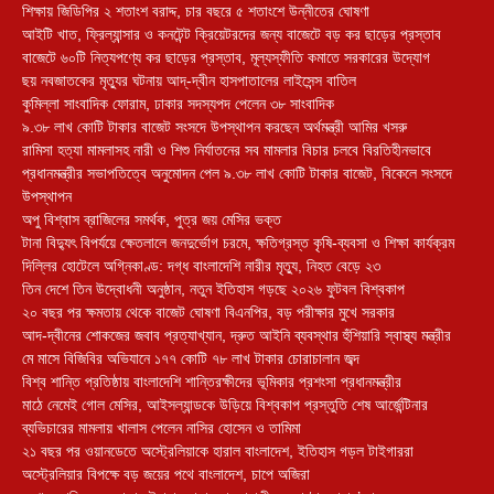
শিক্ষায় জিডিপির ২ শতাংশ বরাদ্দ, চার বছরে ৫ শতাংশে উন্নীতের ঘোষণা
আইটি খাত, ফ্রিল্যান্সার ও কনটেন্ট ক্রিয়েটরদের জন্য বাজেটে বড় কর ছাড়ের প্রস্তাব
বাজেটে ৬০টি নিত্যপণ্যে কর ছাড়ের প্রস্তাব, মূল্যস্ফীতি কমাতে সরকারের উদ্যোগ
ছয় নবজাতকের মৃত্যুর ঘটনায় আদ্-দ্বীন হাসপাতালের লাইসেন্স বাতিল
‎কুমিল্লা সাংবাদিক ফোরাম, ঢাকার সদস্যপদ পেলেন ৩৮ সাংবাদিক
৯.৩৮ লাখ কোটি টাকার বাজেট সংসদে উপস্থাপন করছেন অর্থমন্ত্রী আমির খসরু
রামিসা হত্যা মামলাসহ নারী ও শিশু নির্যাতনের সব মামলার বিচার চলবে বিরতিহীনভাবে
প্রধানমন্ত্রীর সভাপতিত্বে অনুমোদন পেল ৯.৩৮ লাখ কোটি টাকার বাজেট, বিকেলে সংসদে
উপস্থাপন
অপু বিশ্বাস ব্রাজিলের সমর্থক, পুত্র জয় মেসির ভক্ত
টানা বিদ্যুৎ বিপর্যয়ে ক্ষেতলালে জনদুর্ভোগ চরমে, ক্ষতিগ্রস্ত কৃষি-ব্যবসা ও শিক্ষা কার্যক্রম
দিল্লির হোটেলে অগ্নিকাণ্ড: দগ্ধ বাংলাদেশি নারীর মৃত্যু, নিহত বেড়ে ২৩
তিন দেশে তিন উদ্বোধনী অনুষ্ঠান, নতুন ইতিহাস গড়ছে ২০২৬ ফুটবল বিশ্বকাপ
২০ বছর পর ক্ষমতায় থেকে বাজেট ঘোষণা বিএনপির, বড় পরীক্ষার মুখে সরকার
আদ-দ্বীনের শোকজের জবাব প্রত্যাখ্যান, দ্রুত আইনি ব্যবস্থার হুঁশিয়ারি স্বাস্থ্য মন্ত্রীর
মে মাসে বিজিবির অভিযানে ১৭৭ কোটি ৭৮ লাখ টাকার চোরাচালান জব্দ
বিশ্ব শান্তি প্রতিষ্ঠায় বাংলাদেশি শান্তিরক্ষীদের ভূমিকার প্রশংসা প্রধানমন্ত্রীর
মাঠে নেমেই গোল মেসির, আইসল্যান্ডকে উড়িয়ে বিশ্বকাপ প্রস্তুতি শেষ আর্জেন্টিনার
ব্যভিচারের মামলায় খালাস পেলেন নাসির হোসেন ও তামিমা
২১ বছর পর ওয়ানডেতে অস্ট্রেলিয়াকে হারাল বাংলাদেশ, ইতিহাস গড়ল টাইগাররা
অস্ট্রেলিয়ার বিপক্ষে বড় জয়ের পথে বাংলাদেশ, চাপে অজিরা