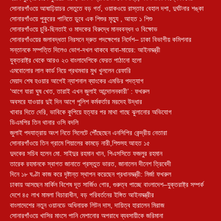
সোনারগাঁওয়ে আষাঢ়িয়াচর সেতুতে বড় গর্ত, ওয়াকওয়ে রাস্তার বেহাল দশা, দুর্ঘটনার শঙ্কা
সোনারগাঁওয়ে পুকুরের পানিতে ডুবে এক শিশুর মৃত্যু , আহত ১ শিশু
সোনারগাঁওয়ে চুরি-ছিনতাই ও মাদকের বিরুদ্ধে মানববন্ধন ও বিক্ষোভ
সোনারগাঁওয়ের জলাবদ্ধতা নিরসনে দ্রুত পদক্ষেপের নির্দেশ– ঢাকা বিভাগীয় কমিশনার
সন্তানকে সম্পত্তি দিলেও ভোগ-দখল থাকবে বাবা-মায়ের: আইনমন্ত্রী
যুক্তরাষ্ট্র থেকে আরও ২৩ বাংলাদেশিকে ফেরত পাঠানো হলো
এমবোলোর লাল কার্ড নিয়ে প্রথমবার মুখ খুললেন রেফারি
মেয়াদ শেষ হওয়ার আগেই ন্যাশনাল ব্যাংকের এমডির পদত্যাগ
‘আগে যারা ঘুষ খেত, তারাই এখন জুলাই আন্দোলনকারী’ : ফখরুল
অবসরে যাওয়ার দুই দিন আগে পুলিশ কর্মকর্তার মরদেহ উদ্ধার
খাবার দিতে দেরি, ভাবিকে কুপিয়ে হত্যার পর মাথা গাছে ঝুলানোর অভিযোগ
ডিএমপির তিন থানার ওসি বদলি
জুলাই পদযাত্রায় অংশ নিতে সিলেটে পৌঁছেছেন এনসিপির কেন্দ্রীয় নেতারা
সোনারগাঁওয়ে তিন গ্রামে শিয়ালের কামড়ে নারী,শিশুসহ আহত ১৫
দুদকের সচিব হলেন মো. সাইদুর রহমান খান, পিএসসিতে ফজলুর রহমান
তারেক রহমানকে স্বাগত জানাতে প্রস্তুত ভারত, জানালেন দীনেশ ত্রিবেদী
দিনে ১৮ ঘণ্টা কাজ করে দৃষ্টান্ত স্থাপন করেছেন প্রধানমন্ত্রী: মির্জা ফখরুল
ঢাকায় আসছেন মার্কিন বিশেষ দূত সার্জিও গোর, গুরুত্ব পাচ্ছে বাংলাদেশ–যুক্তরাষ্ট্র সম্পর্ক
দেশে ৪৫ লাখ মামলা বিচারাধীন, বড় পরিবর্তনের ইঙ্গিত আইনমন্ত্রীর
বাংলাদেশের নতুন ওয়ানডে অধিনায়ক লিটন দাস, দায়িত্ব হারালেন মিরাজ
সোনারগাঁওয়ে খাসির মাংসে পানি মেশানোর অপরাধে ব্যবসায়ীকে জরিমানা