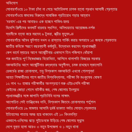
অভিযোগ
সোনারগাঁওয়ে ১০ টাকা চাঁদা না পেয়ে অটোরিকসা চালক হত্যা প্রধান আসামী গ্রেপ্তার
সোনারগাঁওয়ে মাদকের বিরুদ্ধে সামাজিক প্রতিরোধ গড়ার আহ্বান
‘বরবাদ’-এর পর আবারও এক হচ্ছেন শাকিব-হৃদয়
বিদেশি শিল্পীদের কনসার্ট বারবার স্থগিত, অনিশ্চয়তায় আয়োজক-দর্শক
স্বামীকে হত্যা করে মরদেহ ৬ টুকরা, স্ত্রীর মৃত্যুদণ্ড
সোনারগাঁয়ে অবৈধ ফুটপাত দখল ও রাস্তায় পার্কিং করার অপরাধে ১৫ জনকে গ্রেফতার
জাতীয় কবিকে স্মরণে বছরব্যাপী কর্মসূচি, উদ্বোধন করলেন প্রধানমন্ত্রী
কেপ ভার্দে ম্যাচের আগে আর্জেন্টিনার একাদশে তিন পজিশনে ধোঁয়াশা
গরু জবাইয়ে পূর্ণ নিষেধাজ্ঞার বিরোধিতা, আপিলে থালাপতি বিজয়ের সরকার
নকআউটের আগে আর্জেন্টিনার রুদ্ধদ্বার অনুশীলন, চমক রাখছেন স্কালোনি
রেকর্ডের রাজা রোনালদো, তবু বিশ্বকাপ নকআউটে এখনো গোলশূন্য!
আহত শিক্ষার্থীদের পাশে জাতীয় বিশ্ববিদ্যালয়, পরীক্ষা ফি মওকুফের ঘোষণা
১২ লাখ ৭০ হাজার পরীক্ষার্থীর অংশগ্রহণে শুরু এইচএসসি পরীক্ষা
কেইনের জোড়া গোলে নাটকীয় জয়, শেষ ষোলোয় ইংল্যান্ড
প্রধানমন্ত্রীর সঙ্গে জাপানি প্রতিনিধি দলের সাক্ষাৎ
আলোচিত সেই তান্ত্রিকের দাবি, বিশ্বকাপ জিতবে রোনালদোর পর্তুগাল
সোনারগাঁওয়ে ১৯ মামলার আসামি দুর্ধর্ষ ডাকাত সর্দার সোহান গ্রেফতার
ইতিহাসের পাতায় অমর হয়ে থাকবেন এই ১০ কিংবদন্তি
এমবাপে-ওলিসের ঝড়ে সুইডেনকে উড়িয়ে শেষ ষোলোয় ফ্রান্স
দেশে যুক্ত হলো আরও ৩ নতুন উপজেলা ও ১ নতুন থানা