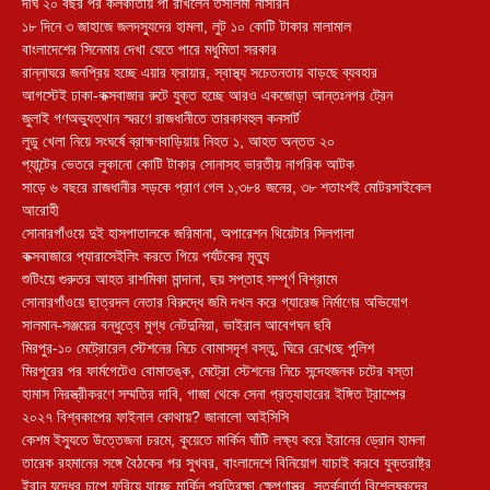
দীর্ঘ ২০ বছর পর কলকাতায় পা রাখলেন তসলিমা নাসরিন
১৮ দিনে ৩ জাহাজে জলদস্যুদের হামলা, লুট ১০ কোটি টাকার মালামাল
বাংলাদেশের সিনেমায় দেখা যেতে পারে মধুমিতা সরকার
রান্নাঘরে জনপ্রিয় হচ্ছে এয়ার ফ্রায়ার, স্বাস্থ্য সচেতনতায় বাড়ছে ব্যবহার
আগস্টেই ঢাকা-কক্সবাজার রুটে যুক্ত হচ্ছে আরও একজোড়া আন্তঃনগর ট্রেন
জুলাই গণঅভ্যুত্থান স্মরণে রাজধানীতে তারকাবহুল কনসার্ট
লুডু খেলা নিয়ে সংঘর্ষে ব্রাহ্মণবাড়িয়ায় নিহত ১, আহত অন্তত ২০
প্যান্টের ভেতরে লুকানো কোটি টাকার সোনাসহ ভারতীয় নাগরিক আটক
সাড়ে ৬ বছরে রাজধানীর সড়কে প্রাণ গেল ১,৩৮৪ জনের, ৩৮ শতাংশই মোটরসাইকেল
আরোহী
সোনারগাঁওয়ে দুই হাসপাতালকে জরিমানা, অপারেশন থিয়েটার সিলগালা
কক্সবাজারে প্যারাসেইলিং করতে গিয়ে পর্যটকের মৃত্যু
শুটিংয়ে গুরুতর আহত রাশমিকা মান্দানা, ছয় সপ্তাহ সম্পূর্ণ বিশ্রামে
সোনারগাঁওয়ে ছাত্রদল নেতার বিরুদ্ধে জমি দখল করে গ্যারেজ নির্মাণের অভিযোগ
সালমান-সঞ্জয়ের বন্ধুত্বে মুগ্ধ নেটদুনিয়া, ভাইরাল আবেগঘন ছবি
মিরপুর-১০ মেট্রোরেল স্টেশনের নিচে বোমাসদৃশ বস্তু, ঘিরে রেখেছে পুলিশ
মিরপুরের পর ফার্মগেটেও বোমাতঙ্ক, মেট্রো স্টেশনের নিচে সন্দেহজনক চটের বস্তা
হামাস নিরস্ত্রীকরণে সম্মতির দাবি, গাজা থেকে সেনা প্রত্যাহারের ইঙ্গিত ট্রাম্পের
২০২৭ বিশ্বকাপের ফাইনাল কোথায়? জানালো আইসিসি
কেশম ইস্যুতে উত্তেজনা চরমে, কুয়েতে মার্কিন ঘাঁটি লক্ষ্য করে ইরানের ড্রোন হামলা
তারেক রহমানের সঙ্গে বৈঠকের পর সুখবর, বাংলাদেশে বিনিয়োগ যাচাই করবে যুক্তরাষ্ট্র
ইরান যুদ্ধের চাপে ফুরিয়ে যাচ্ছে মার্কিন প্রতিরক্ষা ক্ষেপণাস্ত্র, সতর্কবার্তা বিশ্লেষকদের