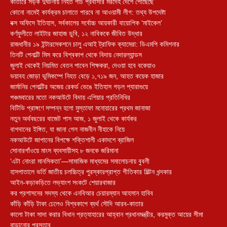
কাতারে সড়ক দুর্ঘটনায় নিহত পাঁচ প্রবাসীর মরদেহ দেশে পৌঁছেছে
কোনো নামেই কার্যক্রম চালাতে পারবে না আওয়ামী লীগ: তথ্য উপদেষ্টা
বক্স অফিসে ইতিহাস, সর্বকালের সর্বোচ্চ আয়কারী বায়োপিক ‘মাইকেল’
কর্ণফুলীতে লাইটার জাহাজ ডুবি, ১২ নাবিককে জীবিত উদ্ধার
রাজধানীর ১৯ ইন্টারসেকশনে চালু এআই ট্রাফিক ক্যামেরা: ডিএমপি কমিশনার
তিনটি পেনাল্টি মিস করে বিশ্বকাপ থেকে বিদায় নেদারল্যান্ডস
জুলাই থেকেই নিয়মিত বেতন পাবেন শিক্ষকরা, দেওয়া হবে বকেয়াও
ভয়াবহ জোড়া ভূমিকম্পে নিহত বেড়ে ১,৭১৯ জন, আহত কয়েক হাজার
জার্মানির পেনাল্টির অজেয় রেকর্ড ভেঙে ইতিহাস গড়ল প্যারাগুয়ে
পঞ্চমবারের মতো নকআউটে বিদায় এশিয়ার প্রতিনিধির
বিটিভি প্রাঙ্গণে সম্পন্ন হলো মুস্তাফা মনোয়ারের প্রথম জানাজা
নতুন অর্থবছরের বাজেট পাস আজ, ১ জুলাই থেকে কার্যকর
বাগদানের ইঙ্গিত, যা জানা গেল নাজনীন নীহাকে নিয়ে
নকআউটে জাপানের বিপক্ষে শক্তিশালী একাদশে ব্রাজিল
সোনারগাঁওয়ে মাংস ব্যবসায়ীসহ ৮ জনকে জরিমানা
‘এটা নোংরা মানসিকতা’—সামাজিক মাধ্যমের সমালোচনায় বুবলী
হাসপাতালে ভর্তি জাতীয় চলচ্চিত্র পুরস্কারপ্রাপ্ত গীতিকার মিল্টন খন্দকার
আইন-কড়াকড়িতে লভ্যাংশ সংকটে শেয়ারবাজার
কর প্রশাসনের সদস্য থেকে এনবিআর চেয়ারম্যান আহসান হাবিব
কাঁড়ি কাঁড়ি টাকা ঢেলেও বিশ্বকাপে ব্যর্থ সৌদি আরব-কাতার
কালো টাকা সাদা করার বিধান প্রত্যাহারের আহ্বান প্রধানমন্ত্রীর, করমুক্ত আয়ের সীমা
বাড়ানোর প্রস্তাব