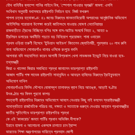
যৌথ বাহিনীর ক্যাম্পে পানির লাইনে বিষ, ‘স্পেশাল পাওয়ার অ্যাক্টে’ মামলা: এসপি
সংবিধান অনুযায়ী যথাসময়ে রাষ্ট্রপতি নির্বাচন হবে: মির্জা ফখরুল
শাপলা চত্বর হত্যাকাণ্ড: ৪১ জনের বিরুদ্ধে মানবতাবিরোধী অপরাধের আনুষ্ঠানিক অভিযোগ
আইসিসির পরোয়ানা উপেক্ষা করেই জাতিসংঘে যাওয়ার ঘোষণা নেতানিয়াহুর
রাজবাড়ীতে ট্রেনের বিচ্ছিন্ন বগির সঙ্গে বাস-অটোর সংঘর্ষে নিহত ২, আহত ৬
ট্রিলিয়ন ডলারের অর্থনীতি গড়তে বড় বিনিয়োগ প্রয়োজন: শামা ওবায়েদ
প্রথম ওড়িয়া তরুণী হিসেবে ‘ইন্ডিয়ান আইডল’ জিতলেন জ্যোতির্ময়ী, পুরস্কার ২০ লাখ রুপি
নানা অভিযোগে সোনারগাঁও থানার ওসিকে রংপুরে বদলি
আপনারা যদি সহযোগিতা করেন আগামী বিশ্বকাপ খেলা লাভজনক ইভেন্টে নিয়ে যাওয়া হবে-
তথ্যমন্ত্রী
জিয়া ও খালেদা জিয়ার সমাধিতে শ্রদ্ধা জানালেন ভারপ্রাপ্ত রাষ্ট্রপতি
আজাদ পার্টির পক্ষ সাবেক রাষ্ট্রপতি সাহাবুদ্দিন ও আবদুল হামিদের বিরুদ্ধে ট্রাইব্যুনালে
অভিযোগ দাখিল
সোনারগাঁওয়ে ফিলিং স্টেশনে বোমাসদৃশ তালাবদ্ধ ব্যাগ নিয়ে আতঙ্ক, আড়াই ঘণ্টার
উৎকণ্ঠার পর মিলল পুরনো কাপড়
পদত্যাগী রাষ্ট্রপতির বিরুদ্ধে অভিযোগে আমলে নেওয়ার কিছু নাই বললেন স্বরাষ্ট্রমন্ত্রী
পদোন্নতিতে রাজনৈতিক পরিচয় নয়, দক্ষতা ও সততাকে গুরুত্ব দেওয়ার আহ্বান প্রধানমন্ত্রীর
জাতীয় স্মৃতিসৌধে ভারপ্রাপ্ত রাষ্ট্রপতির শ্রদ্ধা
কে এই ‘কাকরোচ’ জনতা পার্টির প্রধান অভিজিৎ দীপকে?
ইরানে হামলা ও আলোচনা একসঙ্গে চালাতে চান ট্রাম্প
ভারতের শিক্ষা মন্ত্রণালয়ের দায়িত্বে প্রলহাদ জোশী