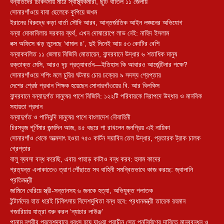
বন্যার্তদের চিকিৎসায় মাঠে স্বাস্থ্যকর্মীরা, ছুটি বাতিল ১১ জেলায়
সোনারগাঁওয়ে বাবা ছেলেকে কুপিয়ে জখম
ইরানের বিরুদ্ধে কড়া বার্তা সৌদি আরব, আন্তর্জাতিক আইন লঙ্ঘনের অভিযোগ
বন্যা মোকাবিলায় সরকার ব্যর্থ, এখন দোষারোপে লাভ নেই: নাহিদ ইসলাম
বক্স অফিসে ঝড় তুলেছে ‘ধামাল ৪’, দুই দিনেই আয় ৫৩ কোটির বেশি
বন্যাকবলিত ১১ জেলায় বিজিবি মোতায়েন, বান্দরবানে উদ্ধার ৬ শতাধিক মানুষ
রক্তাক্ত মেসি, আরও দৃঢ় প্রত্যাবর্তন—ইতিহাস কি আবারও আর্জেন্টিনার পক্ষে?
সোনারগাঁওয়ে শপিং মলে চুরির ঘটনায় চোর চক্রের ৯ সদস্য গ্রেপ্তার
দেশের শ্রেষ্ঠ প্রধান শিক্ষক হয়েছেন সোনারগাঁওয়ের বি. আর বিলকিস
বান্দরবানে বন্যাদুর্গত মানুষের পাশে বিজিবি: ১২২টি পরিবারকে নিরাপদে উদ্ধার ও মানবিক
সহায়তা প্রদান
বন্যাদুর্গত ও পানিবন্দি মানুষের পাশে বাংলাদেশ নৌবাহিনী
চিরসবুজ পূর্ণিমার জন্মদিন আজ, ৪৫ বছরে পা রাখলেন জনপ্রিয় এই নায়িকা
সোনারগাঁও থেকে আত্মসাৎ হওয়া ৭৫০ কার্টন সয়াবিন তেল উদ্ধার, প্রতারক ট্রাক চালক
গ্রেপ্তার
বালু ব্যবসা বন্ধ করেছি, এবার পাহাড় কাটাও বন্ধ করব: হুমাম কাদের
প্রত্যন্ত এলাকাতেও ত্রাণ পৌঁছাতে সব বাহিনী সমন্বিতভাবে কাজ করছে: জ্বালানি
প্রতিমন্ত্রী
জামিনে বেরিয়ে স্ত্রী-সন্তানসহ ৬ জনকে হত্যা, অভিযুক্ত পলাতক
ইন্টার্নদের হাত ধরেই চিকিৎসায় বিদেশমুখিতা বন্ধ হবে: প্রধানমন্ত্রী তারেক রহমান
গজারিয়ায় যাত্রা শুরু করল ‘ন্যাচার লাউঞ্জ’
পানাম নগরীর প্রবেশদ্বারে ধ্বংস হয়ে যাওয়া প্রাচীন সেতু পুননির্মাণের দাবিতে মানববন্ধন ও