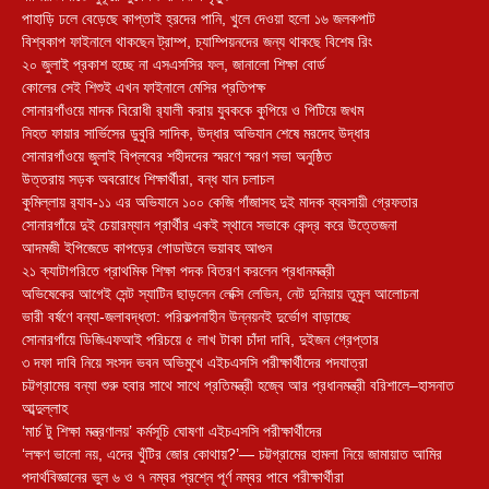
পাহাড়ি ঢলে বেড়েছে কাপ্তাই হ্রদের পানি, খুলে দেওয়া হলো ১৬ জলকপাট
বিশ্বকাপ ফাইনালে থাকছেন ট্রাম্প, চ্যাম্পিয়নদের জন্য থাকছে বিশেষ রিং
২০ জুলাই প্রকাশ হচ্ছে না এসএসসির ফল, জানালো শিক্ষা বোর্ড
কোলের সেই শিশুই এখন ফাইনালে মেসির প্রতিপক্ষ
সোনারগাঁওয়ে মাদক বিরোধী র‌্যালী করায় যুবককে কুপিয়ে ও পিটিয়ে জখম
নিহত ফায়ার সার্ভিসের ডুবুরি সাদিক, উদ্ধার অভিযান শেষে মরদেহ উদ্ধার
সোনারগাঁওয়ে জুলাই বিপ্লবের শহীদদের স্মরণে স্মরণ সভা অনুষ্ঠিত
উত্তরায় সড়ক অবরোধে শিক্ষার্থীরা, বন্ধ যান চলাচল
কুমিল্লায় র‍্যাব-১১ এর অভিযানে ১০০ কেজি গাঁজাসহ দুই মাদক ব্যবসায়ী গ্রেফতার
সোনারগাঁয়ে দুই চেয়ারম্যান প্রার্থীর একই স্থানে সভাকে কেন্দ্র করে উত্তেজনা
আদমজী ইপিজেডে কাপড়ের গোডাউনে ভয়াবহ আগুন
২১ ক্যাটাগরিতে প্রাথমিক শিক্ষা পদক বিতরণ করলেন প্রধানমন্ত্রী
অভিষেকের আগেই সেন্ট স্যাটিন ছাড়লেন লেক্সি লেভিন, নেট দুনিয়ায় তুমুল আলোচনা
ভারী বর্ষণে বন্যা-জলাবদ্ধতা: পরিকল্পনাহীন উন্নয়নই দুর্ভোগ বাড়াচ্ছে
সোনারগাঁয়ে ডিজিএফআই পরিচয়ে ৫ লাখ টাকা চাঁদা দাবি, দুইজন গ্রেপ্তার
৩ দফা দাবি নিয়ে সংসদ ভবন অভিমুখে এইচএসসি পরীক্ষার্থীদের পদযাত্রা
চট্টগ্রামের বন্যা শুরু হবার সাথে সাথে প্রতিমন্ত্রী হজ্বে আর প্রধানমন্ত্রী বরিশালে–হাসনাত
আব্দুল্লাহ
‘মার্চ টু শিক্ষা মন্ত্রণালয়’ কর্মসূচি ঘোষণা এইচএসসি পরীক্ষার্থীদের
‘লক্ষণ ভালো নয়, এদের খুঁটির জোর কোথায়?’— চট্টগ্রামের হামলা নিয়ে জামায়াত আমির
পদার্থবিজ্ঞানের ভুল ৬ ও ৭ নম্বর প্রশ্নে পূর্ণ নম্বর পাবে পরীক্ষার্থীরা