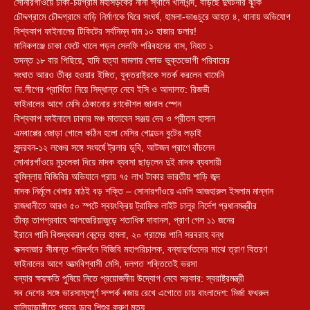
সোনারগাঁওয়ে ঢাকা-চট্টগ্রাম মহাসড়কের নানা স্থানে খানাখন্দ, বাড়ছে দুর্ঘটনার ঝুঁকি
চৌদ্দগ্রামে চৌদ্দগ্রামে বাড়ি নির্মাণকে ঘিরে সংঘর্ষ, হামলা-ভাঙচুরে আহত ৪, থানায় অভিযোগ
বিশ্বকাপ ফাইনালের টিকিটের সর্বনিম্ন দাম ১০ হাজার ডলার!
মানিকগঞ্জে চাকা ফেটে খালে পড়ল সেলফি পরিবহনের বাস, নিহত ১
তদন্ত ১৮ বার পিছিয়ে, হাদি হত্যা মামলায় ক্ষোভ ভুক্তভোগী পরিবারের
সংঘাত আরও তীব্র হওয়ার ইঙ্গিত, যুক্তরাষ্ট্রকে সতর্ক করলেন খামেনি
আ.লীগের প্রার্থিতা নিয়ে সিদ্ধান্ত নেবে ইসি ও আদালত: রিজভী
ফাইনালের আগে মেসি ঠেকানোর রণকৌশল জানাল স্পেন
বিশ্বকাপ ফাইনালে ঢাকার মঞ্চ মাতাবেন সঞ্জয় দেব ও প্রীতম হাসান
এমবাপ্পের জোড়া গোলে কঠিন হলো মেসির গোল্ডেন বুটের লড়াই
সুন্দরবন-১২ লঞ্চের সঙ্গে সংঘর্ষে ট্রলার ডুবি, আটজন প্রাণে বাঁচলেন
সোনারগাঁওয়ে মুচলেকা দিয়ে মাদক ব্যবসা ছাড়লেন দুই মাদক ব্যবসায়ী
কুমিল্লায় বিজিবির অভিযানে প্রায় ৭৫ লাখ টাকার ভারতীয় শাড়ি জব্দ
মাদক নির্মূলে খেলার মাঠই বড় শক্তি – সোনারগাঁওয়ে এমপি আজহারুল ইসলাম মান্নান
রাজধানীতে আরও ৫০ স্পটে স্বয়ংক্রিয় ট্রাফিক লাইট চালুর নির্দেশ প্রধানমন্ত্রীর
তীব্র তাপপ্রবাহে আলজেরিয়াজুড়ে শতাধিক দাবানল, প্রাণ গেল ১১ জনের
ইরানে পানি বিশুদ্ধকরণ কেন্দ্রে হামলা, ২০ গ্রামের পানি সরবরাহ বন্ধ
কক্সবাজার সীমান্ত পরিদর্শনে বিজিবি মহাপরিচালক, বন্যাদুর্গতদের মাঝে ত্রাণ বিতরণ
ফাইনালের আগে আত্মবিশ্বাসী মেসি, দলগত শক্তিতেই ভরসা
বন্যার ক্ষয়ক্ষতি পুষিয়ে নিতে প্রয়োজনীয় উদ্যোগ নেবে সরকার: স্বরাষ্ট্রমন্ত্রী
সব দেশের সঙ্গে ভারসাম্যপূর্ণ সম্পর্ক বজায় রেখে এগোতে চায় বাংলাদেশ: মির্জা ফখরুল
বালিয়াডাঙ্গীতে পুকূরে ডুবে শিশুর করুণ মৃত্যু