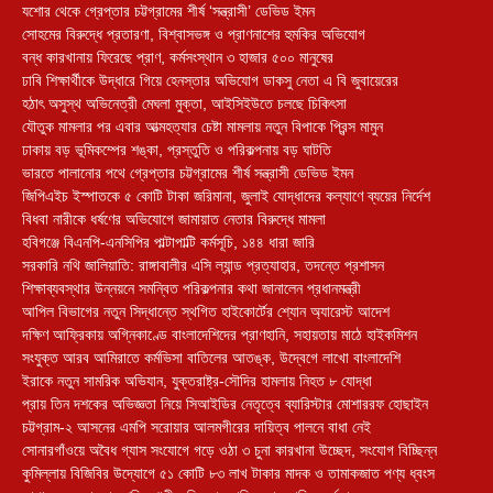
যশোর থেকে গ্রেপ্তার চট্টগ্রামের শীর্ষ ‘সন্ত্রাসী’ ডেভিড ইমন
সোহমের বিরুদ্ধে প্রতারণা, বিশ্বাসভঙ্গ ও প্রাণনাশের হুমকির অভিযোগ
বন্ধ কারখানায় ফিরেছে প্রাণ, কর্মসংস্থান ৩ হাজার ৫০০ মানুষের
ঢাবি শিক্ষার্থীকে উদ্ধারে গিয়ে হেনস্তার অভিযোগ ডাকসু নেতা এ বি জুবায়েরের
হঠাৎ অসুস্থ অভিনেত্রী মেঘলা মুক্তা, আইসিইউতে চলছে চিকিৎসা
যৌতুক মামলার পর এবার আত্মহত্যার চেষ্টা মামলায় নতুন বিপাকে প্রিন্স মামুন
ঢাকায় বড় ভূমিকম্পের শঙ্কা, প্রস্তুতি ও পরিকল্পনায় বড় ঘাটতি
ভারতে পালানোর পথে গ্রেপ্তার চট্টগ্রামের শীর্ষ সন্ত্রাসী ডেভিড ইমন
জিপিএইচ ইস্পাতকে ৫ কোটি টাকা জরিমানা, জুলাই যোদ্ধাদের কল্যাণে ব্যয়ের নির্দেশ
বিধবা নারীকে ধর্ষণের অভিযোগে জামায়াত নেতার বিরুদ্ধে মামলা
হবিগঞ্জে বিএনপি-এনসিপির পাল্টাপাল্টি কর্মসূচি, ১৪৪ ধারা জারি
সরকারি নথি জালিয়াতি: রাঙ্গাবালীর এসি ল্যান্ড প্রত্যাহার, তদন্তে প্রশাসন
শিক্ষাব্যবস্থার উন্নয়নে সমন্বিত পরিকল্পনার কথা জানালেন প্রধানমন্ত্রী
আপিল বিভাগের নতুন সিদ্ধান্তে স্থগিত হাইকোর্টের শ্যোন অ্যারেস্ট আদেশ
দক্ষিণ আফ্রিকায় অগ্নিকাণ্ডে বাংলাদেশিদের প্রাণহানি, সহায়তায় মাঠে হাইকমিশন
সংযুক্ত আরব আমিরাতে কর্মভিসা বাতিলের আতঙ্ক, উদ্বেগে লাখো বাংলাদেশি
ইরাকে নতুন সামরিক অভিযান, যুক্তরাষ্ট্র-সৌদির হামলায় নিহত ৮ যোদ্ধা
প্রায় তিন দশকের অভিজ্ঞতা নিয়ে সিআইডির নেতৃত্বে ব্যারিস্টার মোশাররফ হোছাইন
চট্টগ্রাম-২ আসনের এমপি সরোয়ার আলমগীরের দায়িত্ব পালনে বাধা নেই
সোনারগাঁওয়ে অবৈধ গ্যাস সংযোগে গড়ে ওঠা ৩ চুনা কারখানা উচ্ছেদ, সংযোগ বিচ্ছিন্ন
কুমিল্লায় বিজিবির উদ্যোগে ৫১ কোটি ৮৩ লাখ টাকার মাদক ও তামাকজাত পণ্য ধ্বংস