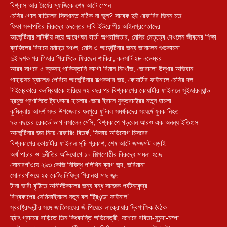
বিশ্বাস আর ধৈর্যের ম্যাজিকে শেষ আটে স্পেন
মেসির গোল বাতিলের সিদ্ধান্ত সঠিক না ভুল? সাবেক দুই রেফারির ভিন্ন মত
ফিফা সভাপতির বিরুদ্ধে তদন্তের দাবি ইউরোপীয় আইনপ্রণেতাদের
আর্জেন্টিনার নাটকীয় জয়ে আবেগঘন বার্তা অপরাজিতার, মেসির নেতৃত্বে দেখলেন জীবনের শিক্ষা
ব্রাজিলের বিদায়ে মর্মাহত চঞ্চল, মেসি ও আর্জেন্টিনার জন্য জানালেন শুভকামনা
দুই দশক পর গিজার পিরামিডে ফিরছেন শাকিরা, কনসার্ট ২৮ নভেম্বর
আরব সাগরে ৫ ক্রুসহ পাকিস্তানি কার্গো বিমান নিখোঁজ, জোরালো উদ্ধার অভিযান
পাহাড়সম চ্যালেঞ্জ পেরিয়ে আর্জেন্টিনার রূপকথার জয়, কোয়ার্টার ফাইনালে মেসির দল
টাইব্রেকারে কলম্বিয়াকে হারিয়ে ৭২ বছর পর বিশ্বকাপের কোয়ার্টার ফাইনালে সুইজারল্যান্ড
হরমুজ প্রণালিতে ট্যাংকারে হামলার জেরে ইরানে যুক্তরাষ্ট্রের নতুন হামলা
কুমিল্লায় আদর্শ সদর উপজেলার ধনপুরে ফুটবল সমর্থকদের সংঘর্ষে যুবক নিহত
৯৬ বছরের রেকর্ডে ভাগ বসালেন মেসি, বিশ্বকাপে গড়লেন আরও এক অনন্য ইতিহাস
আর্জেন্টিনার জয় নিয়ে রেফারিং বিতর্ক, ফিফায় অভিযোগ মিসরের
বিশ্বকাপের কোয়ার্টার ফাইনাল সূচি প্রকাশ, শেষ আটে জমজমাট লড়াই
অর্থ পাচার ও দুর্নীতির অভিযোগে ১০ শিল্পগোষ্ঠীর বিরুদ্ধে মামলা হচ্ছে
সোনারগাঁওয়ে ২৬৩ কেজি নিষিদ্ধ পলিথিন ব্যাগ জব্দ, জরিমানা
সোনারগাঁওয়ে ২৫ কেজি নিষিদ্ধ পিরানহা মাছ জব্দ
টানা ভারী বৃষ্টিতে অনির্দিষ্টকালের জন্য বন্ধ সাজেক পর্যটনকেন্দ্র
বিশ্বকাপের সেমিফাইনালে নতুন বল ‘ট্রিওন্ডা ফাইনাল’
স্বরাষ্ট্রমন্ত্রীর সঙ্গে জাতিসংঘের জঁ-পিয়েরে লাক্রোয়ার দ্বিপাক্ষিক বৈঠক
হঠাৎ গ্রামের বাড়িতে তিন কিংবদন্তি অভিনেত্রী, যশোরে ববিতা-সুচন্দা-চম্পা