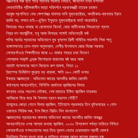
অক্টোবরে শুরু হতে পারে স্থানীয় সরকার নির্বাচন, জানালেন তথ্য উপদেষ্টা
সেনাবাহিনীর গ্রীষ্মকালীন মহড়া পরিদর্শনে প্রধানমন্ত্রী তারেক রহমান
হরমুজ প্রণালিতে ফের ক্ষেপণাস্ত্র হামলার দাবি যুক্তরাষ্ট্রের, অস্বীকার-ব্যাখ্যায় ইরান
হুমকি নয়, সম্মান চাই—চুক্তি ইস্যুতে যুক্তরাষ্ট্রকে বার্তা আরাঘচির
বিদায়ের পরও থামছে না রোনালদো বিতর্ক, কোচ মার্টিনেজের সিদ্ধান্তে প্রশ্ন
প্রিয় দল আর্জেন্টিনা, তবু আজ মিশরের পক্ষেই অভিনেত্রী বর্ষা
পলির অর্থের প্রভাবের অভিযোগে মুখ খুললেন শিল্পী সমিতির সভাপতি শিবা শানু
বঙ্গোপসাগরে তেল-গ্যাস অনুসন্ধান, দেশীয় উৎপাদনে জোর দিচ্ছে সরকার
সোনারগাঁওয়ে শিক্ষার্থীদের মাঝে ২০ হাজার গাছের চারা বিতরণ
প্লেব্যাক সম্রাট এন্ড্রু কিশোরকে হারানোর ষষ্ঠ বছর আজ
ন্যাটো সম্মেলনের আগে কিয়েভে রুশ হামলা, নিহত ১১
ট্রাম্পের ডিজিটাল মুদ্রায় বড় ধাক্কা, ক্ষতি ৩৮০ কোটি ডলার
ইকরার আত্মহত্যা : অভিনেতা জাহের আলভীর জামিন মেলেনি
কাঠগড়ায় আনচেলত্তি, ফিনিশিং ব্যর্থতায় ব্রাজিলের বিদায়
কান্নায় ভেঙে পড়লেন নেইমার, শেষ ম্যাচের ইঙ্গিত ব্রাজিল তারকার
আমিরকে বিয়ে করে কি ইসলাম গ্রহণ করলেন গৌরী?
হালান্ডের জোড়া গোলে বিদায় ব্রাজিল, ইতিহাসে প্রথমবার তিন ফুটবলারের ৭ গোল
ওয়ানডে সিরিজ শুরু, টসে জিতে ফিল্ডিং নিল বাংলাদেশ
আত্মহত্যায় প্ররোচনার মামলায় অভিনেতা জাহের আলভীর জামিন নামঞ্জুর
আনচেলত্তির ওপর আস্থা রাখছে ব্রাজিল, ২০৩০ বিশ্বকাপ পর্যন্ত দায়িত্ব নিশ্চিত
সোনারগাঁওয়ে গণসংযোগের মধ্য দিয়ে যুবদল নেতার চেয়ারম্যান প্রার্থী ঘোষণা
চিরবিদায় নিলেন বাংলা ভাষা ও সাহিত্য গবেষক আবুল কাসেম ফজলুল হক