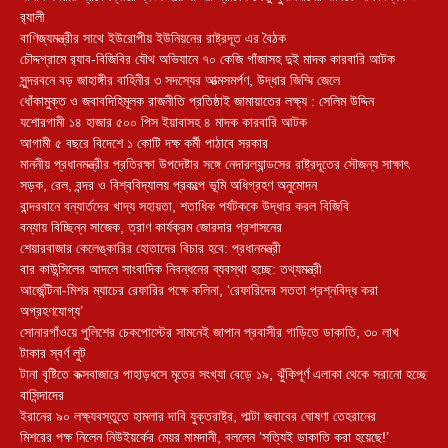
র‌্যালী
বাণিজ্যমন্ত্রীর সাথে ইউরোপীয় ইউনিয়নের রাষ্ট্রদূত এর বৈঠক
চৌদ্দগ্রামে র‌্যাব-বিজিবির যৌথ অভিযানে ৭০ কেজি গাঁজাসহ দুই মাদক কারবারি আটক
সুন্দরবনে বড় জাহাঙ্গীর বাহিনীর ৩ সদস্যের আত্মসমর্পণ, উদ্ধার জিম্মি জেলে
ধোঁকামুক্ত ও জবাবদিহিমূলক রাজনীতি প্রতিষ্ঠাই জামায়াতের লক্ষ্য : সেলিম উদ্দিন
যশোরগামী ১৪ হাজার ৫০০ পিস ইয়াবাসহ ৪ মাদক কারবারি আটক
আগামী ৫ বছরে বিদেশে ১ কোটি দক্ষ কর্মী পাঠাবে সরকার
মাননীয় প্রধানমন্ত্রীর প্রতিরক্ষা উপদেষ্টার সঙ্গে নেদারল্যান্ডসের রাষ্ট্রদূতের সৌজন্য সাক্ষাৎ
সড়ক, রেল, বন্দর ও বিশ্ববিদ্যালয় প্রকল্পে ভূমি অধিগ্রহণ অনুমোদন
বান্দরবানে বন্যার্তদের খাদ্য সহায়তা, শতাধিক পর্যটককে উদ্ধার করল বিজিবি
বন্যায় বিচ্ছিন্ন সাজেক, ত্রাণ কার্যক্রম জোরদার প্রশাসনের
শেয়ারবাজার কেলেঙ্কারির হোতাদের বিচার হবে: প্রধানমন্ত্রী
বার কাউন্সিলের আদলে সাংবাদিক নিবন্ধনের ব্যবস্থা হচ্ছে: তথ্যমন্ত্রী
আর্জেন্টিনা-মিশর ম্যাচের রেফারির পক্ষে কলিনা, ‘রেফারিদের সততা প্রশ্নবিদ্ধ করা
অগ্রহণযোগ্য’
সোনারগাঁওয়ে পুলিশের চেকপোস্টের সামনেই জাপান প্রবাসীর গাড়িতে ডাকাতি, ৩০ লাখ
টাকার স্বর্ণ লুট
টানা বৃষ্টিতে কক্সবাজারে পাহাড়ধসে মৃতের সংখ্যা বেড়ে ১৯, ঝুঁকিপূর্ণ এলাকা থেকে সরানো হচ্ছে
বাসিন্দাদের
ইরানের ৯০ লক্ষ্যবস্তুতে হামলার দাবি যুক্তরাষ্ট্র, পাল্টা জবাবের ঘোষণা তেহরানের
মিশরের পক্ষ নিলেন নিউইয়র্কের মেয়র মামদানী, বললেন ‘সত্যিই ডাকাতি করা হয়েছে!’