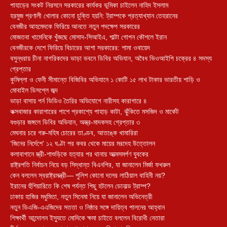
পাহাড়ের সংকট নিরসনে সরকারের কার্যকর ভূমিকা চাইলেন নাহিদ ইসলাম
হরমুজ প্রণালী খোলার কোনো চুক্তি হয়নি: ট্রাম্পকে প্রত্যাখ্যান তেহরানের
বেনজীর আহমেদকে ফিরিয়ে আনতে নতুন পদক্ষেপ সরকারের
মোজতবা খামেনিকে খুঁজছে মোসাদ-সিআইএ, পাল্টা গোপন কৌশলে ইরান
বেনজীরকে দেশে ফিরিয়ে বিচারের আশা সরকারের: শামা ওবায়েদ
বসুন্ধরায় চীনা নাগরিকদের ভাড়া ভবনে ডিবির অভিযান, অবৈধ ভিওআইপি চক্রের ৪ সদস্য
গ্রেপ্তার
কুমিল্লা ও ফেনী সীমান্তে বিজিবির অভিযানে ১ কোটি ১৫ লাখ টাকার ভারতীয় শাড়ি ও
মোবাইল ডিসপ্লে জব্দ
ভাড়া বাসায় পর্ন ভিডিও তৈরির অভিযোগে নারীসহ কারাগারে ৪
কক্সবাজার কারাগারের পাশে প্রকাশ্যে পাহাড় কাটা, ঝুঁকিতে মসজিদ ও মার্কেট
বগুড়ার জঙ্গলে ডিবির অভিযান, অস্ত্র-মাদকসহ গ্রেপ্তার ৩
মেঘনার চরে গরু-মহিষ চোরের তাণ্ডব, আতঙ্কে খামারিরা
‘জিনের নির্দেশে’ ১২ ঘণ্টা পর কবর থেকে মায়ের মরদেহ উত্তোলন
কলাবাগানে স্ত্রী-শাশুড়িকে হত্যার পর থানায় আত্মসমর্পণ যুবকের
রাষ্ট্রপতি নির্বাচন নিয়ে বড় সিদ্ধান্ত বিএনপির, যা জানালেন মির্জা ফখরুল
কেন বললেন স্বরাষ্ট্রমন্ত্রী— পুলিশ কোনো দলের লাঠিয়াল বাহিনী নয়?
ইরানের হুঁশিয়ারিতে কি শেষ পর্যন্ত পিছু হটলেন ডোনাল্ড ট্রাম্প?
ঢাকায় হাজির মধুমিতা, নতুন সিনেমা নিয়ে যা জানালেন অভিনেত্রী
নতুন ডিএজি-এএজিদের সততা ও নিষ্ঠার সঙ্গে দায়িত্ব পালনের আহ্বান
শিক্ষার্থী আন্দোলন ইস্যুতে মোদিকে ক্ষমা চাইতে বললেন বিরোধী নেতারা