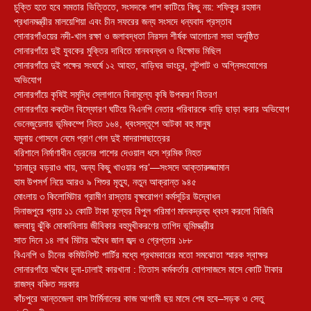
চুক্তি হতে হবে সমতার ভিত্তিতে, সংসদকে পাশ কাটিয়ে কিছু নয়: শফিকুর রহমান
প্রধানমন্ত্রীর মালয়েশিয়া এবং চীন সফরের জন্য সংসদে ধন্যবাদ প্রস্তাব
সোনারগাঁওয়ের নদী-খাল রক্ষা ও জলাবদ্ধতা নিরসন শীর্ষক আলোচনা সভা অনুষ্ঠিত
সোনারগাঁয়ে দুই যুবকের মুক্তির দাবিতে মানববন্ধন ও বিক্ষোভ মিছিল
সোনারগাঁয়ে দুই পক্ষের সংঘর্ষে ১২ আহত, বাড়িঘর ভাংচুর, লুটপাট ও অগ্নিসংযোগের
অভিযোগ
সোনারগাঁয়ে কৃষিই সমৃদ্ধি স্লোগানে বিনামূল্যে কৃষি উপকরণ বিতরণ
সোনারগাঁয়ে ককটেল বিস্ফোরণ ঘটিয়ে বিএনপি নেতার পরিবারকে বাড়ি ছাড়া করার অভিযোগ
ভেনেজুয়েলায় ভূমিকম্পে নিহত ১৬৪, ধ্বংসস্তূপে আটকা বহু মানুষ
যমুনায় গোসলে নেমে প্রাণ গেল দুই মাদরাসাছাত্রের
বরিশালে নির্মাণাধীন ড্রেনের পাশের দেওয়াল ধসে শ্রমিক নিহত
‘চানাচুর বড়রাও খায়, অন্য কিছু খাওয়ার পর’—সংসদে আক্তারুজ্জামান
হাম উপসর্গ নিয়ে আরও ৯ শিশুর মৃত্যু, নতুন আক্রান্ত ৯৪৫
মোংলায় ৩ কিলোমিটার গ্রামীণ রাস্তায় বৃক্ষরোপণ কর্মসূচির উদ্বোধন
দিনাজপুরে প্রায় ১১ কোটি টাকা মূল্যের বিপুল পরিমাণ মাদকদ্রব্য ধ্বংস করলো বিজিবি
জলবায়ু ঝুঁকি মোকাবিলায় জীবিকার বহুমুখীকরণের তাগিদ ভূমিমন্ত্রীর
সাত দিনে ১৪ লাখ মিটার অবৈধ জাল জব্দ ও গ্রেপ্তার ১৮৮
বিএনপি ও চীনের কমিউনিস্ট পার্টির মধ্যে প্রথমবারের মতো সমঝোতা স্মারক স্বাক্ষর
সোনারগাঁয়ে অবৈধ চুনা-ঢালাই কারখানা : তিতাস কর্মকর্তার যোগসাজসে মাসে কোটি টাকার
রাজস্ব বঞ্চিত সরকার
কাঁচপুরে আন্তজেলা বাস টার্মিনালের কাজ আগামী ছয় মাসে শেষ হবে–সড়ক ও সেতু