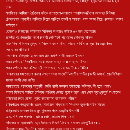
বাংলাদেশ-সিঙ্গাপুর সম্পর্ক জোরদারে দ্বিপক্ষীয় সহযোগিতা, রোহিঙ্গা ইস্যুতেও সমর্থন চাইল
ঢাকা
ম্যানিলায় আসিয়ান বৈঠকের ফাঁকে বাংলাদেশ-ভারতের পররাষ্ট্রমন্ত্রীদের শুভেচ্ছা বিনিময়
চৌদ্দগ্রামে প্রবাসীর বাড়িতে বিয়ের দাবিতে তরুণী’র অনশন, বাসা ভাড়া নিয়ে একসাথে থাকার
অভিযোগ
তেজগাঁও বিভাগের অভিযানে বিভিন্ন অপরাধে জড়িত ৫৭ জন গ্রেফতার
মাননীয় প্রধানমন্ত্রীর সাথে বিদায়ী নৌবাহিনী প্রধানের সৌজন্য সাক্ষাৎ
সাংবাদিক শফিকের মুক্তি না দিলে শাহবাগ থানা, ফায়ার সার্ভিস ও স্বরাষ্ট্র মন্ত্রণালয়
ঘেরাওয়ের হুঁশিয়ারি
দল থেকে বহিষ্কার হলেন জামায়াত এমপি গাজী নজরুল ইসলাম
সোনারগাঁওয়ে শিক্ষার্থীদের মাঝে ফলজ গাছের চারা ও ছাতা বিতরণ ​
সোনারগাঁওয়ে এক কাঁঠাল দুই মণ ওজন, ১০ হাজার টাকায় বিক্রি
“সরকারের সমালোচনা করার এখনো সময় আসেনি”-জাতীয় পার্টির (কাজী জাফর) প্রেসিডিয়াম
সদস্য কাজী মোঃ নাহিদ
জামায়াতের গঠনতন্ত্র অনুযায়ী এমপি গাজী নজরুল ইসলামের ভবিষ্যৎ কী হতে পারে?
বায়লা ফিউচার সামিটে বৈশ্বিক বাণিজ্য মেলার সুযোগ তুলে ধরল মেসে ফ্রাঙ্কফুর্ট বাংলাদেশ
বৃষ্টিভেজা দিনে মেসির প্রতি ভালোবাসা জানালেন পরীমণি
রাষ্ট্রপতির পদত্যাগের গুঞ্জন, সামাজিক মাধ্যমে যা লিখলেন জুলকারনাইন সায়ের
মন্ত্রিসভায় রদবদল নিয়ে মুখ খুললেন প্রধানমন্ত্রীর উপদেষ্টা
এসএসসি ফল প্রকাশে আরও দেরি, জানাল শিক্ষা বোর্ড
কাঁদলেন না স্কালোনি, ড্রেসিংরুমের বিতর্ক নিয়ে যা বললেন আর্জেন্টিনা কোচ
ফ্রিল্যান্সারদের বৈদেশিক লেনদেন সহজ করল বাংলাদেশ ব্যাংক