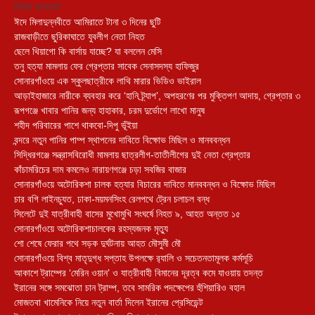
নিউজ আপডেট
ঈদে মিলাদুন্নবীতে আমিরাতে টানা ৩ দিনের ছুটি
রাজবাড়ীতে ছুরিকাঘাতে যুবলীগ নেতা নিহত
ছেলে থিয়াগো কি বার্সায় যাচ্ছে? যা বললেন মেসি
তনু হত্যা মামলায় ফের গ্রেপ্তার সাবেক সেনাসদস্য হাফিজুর
সোনারগাঁওয়ে এক স্কুলছাত্রীকে লাথি মারার ভিডিও ভাইরাল
আড়াইহাজারে নারীকে ব্যবহার করে ‘হানি ট্র্যাপ’, অপহরণের পর মুক্তিপণ আদায়, গ্রেপ্তার ৩
রূপগঞ্জে খাবার পানির জন্য হাহাকার, চরম দুর্ভোগে লাখো মানুষ
শহীদ পরিবারের পাশে থাকবো-দিপু ভূঁইয়া
বন্দরে নতুন পানির পাম্প স্থাপনের দাবিতে বিক্ষোভ মিছিল ও মানববন্ধন
সিদ্ধিরগঞ্জে সন্ত্রাসবিরোধী মামলায় ছাত্রলীগ-তাতীলীগের দুই নেতা গ্রেপ্তার ‎
কাঁচামরিচের দাম কমলেও নারায়ণগঞ্জে চড়া সবজির বাজার
সোনারগাঁওয়ে অটোরিকশা চালক হত্যার বিচারের দাবিতে মানববন্ধন ও বিক্ষোভ মিছিল
চার বগি লাইনচ্যুত, ঢাকা-ময়মনসিংহ রেলপথে ট্রেন চলাচল বন্ধ
সিলেটে দুই যাত্রীবাহী বাসের মুখোমুখি সংঘর্ষে নিহত ৯, আহত অন্তত ১৫
সোনারগাঁওয়ে অটোরিকশাচালকের রহস্যজনক মৃত্যু
শো শেষে ফেরার পথে সড়ক দুর্ঘটনায় আহত মৌসুমী মৌ
সোনারগাঁওয়ে বিশ্ব মাতৃদুগ্ধ সপ্তাহ উপলক্ষে র‍্যালি ও সচেতনতামূলক কর্মসূচি
আকাশে ট্রাম্পের ‘মেরিন ওয়ান’ ও যাত্রীবাহী বিমানের দূরত্ব কমে যাওয়ায় তদন্ত
ইরানের সঙ্গে সমঝোতা চান ট্রাম্প, তবে সামরিক পদক্ষেপের হুঁশিয়ারিও বহাল
মোজতবা খামেনিকে নিয়ে নতুন বার্তা দিলেন ইরানের প্রেসিডেন্ট