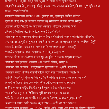
জাপানে ৭.১ মাত্রার শক্তিশালী ভূমিকম্প, জারি হলো সুনামি সতর্কতা
রাষ্ট্রপতির আইনি সুরক্ষা শুধু দায়িত্বকালেই, পদ ছাড়লে আইনি প্রক্রিয়ার মুখোমুখি হওয়া
সম্ভব: তথ্য উপদেষ্টা
রাষ্ট্রপতি নির্বাচনের তারিখ এখনও চূড়ান্ত নয়, প্রস্তুত নির্বাচন কমিশন
পুলিশের গাড়ি ভাঙচুর মামলায় নারায়ণগঞ্জ আদালতে হাজিরা দিলেন আইভী
ছেলেকে কোলে নিয়েই মঞ্চ মাতালেন নোবেল, গাইলেন জেমসের ‘বাবা’
রাষ্ট্রপতি নির্বাচন নিয়ে স্পিকারের সঙ্গে বৈঠকে সিইসি
আজ প্রথমবার বঙ্গভবনে দাফতরিক কার্যক্রম পরিচালনা করবেন ভারপ্রাপ্ত রাষ্ট্রপতি
দেড় বছরের মধ্যেই চালু হবে চায়না ইকোনমিক জোনের প্রথম কারখানা: আশিক চৌধুরী
চায়না ইকোনমিক জোনে এক লাখের বেশি কর্মসংস্থান হবে: অর্থমন্ত্রী
**জাতীয় অধ্যাপক হলেন অধ্যাপক ড. মাহবুব উল্লাহ**
সম্পদের হিসাব না দেওয়ায় এসকে সুর চৌধুরীর ৩ বছরের সশ্রম কারাদণ্ড
সোনারগাঁওয়ে ট্রাকের ধাক্কায় এক পথচারী নিহত, আহত ৪
সোনারগাঁওয়ে মিছিলের প্রস্তুতিকালে ছাত্রলীগের ১২কর্মী গ্রেপ্তার
‘ককরোচ জনতা পার্টি’র প্রতিষ্ঠাতাকে ফলো করে আলোচনায় প্রিয়াঙ্কা
স্যালুট বিতর্কে মুখ খুললেন ইশরাক, ‘এটি আমার ব্যক্তিগত শ্রদ্ধার প্রকাশ’
৩ শর্তে লাইসেন্স ফিরে পেল আদ্-দ্বীন মেডিকেল কলেজ হাসপাতাল
জাতীয় সংসদের সাউন্ড সিস্টেম প্রতিস্থাপনে উচ্চ পর্যায়ের সভা
সোনারগাঁওয়ে যুবককে পিটিয়ে ও ছুরিকাঘাতে হত্যা, আহত ৩
শাড়ি কিনে না দেওয়ায় স্বামীকে হত্যার অভিযোগ, ভারতে গ্রেপ্তার নারী
‘ক্যামেরার সামনে আমি অনেক আনন্দ পাই’—কাজী নওশাবা আহমেদ
নেপালে চলবে ভারতের ২০০ ও ৫০০ রুপির নোট, প্রায় এক দশক পর নিয়মে পরিবর্তন