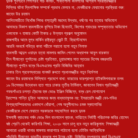
দুদক পুনর্গঠনে শিগগিরই সার্চ কমিটি, শক্তিশালী কমিশনের আশ্বাস স্বরাষ্ট্রমন্ত্রীর
দিল্লির ঘটনা দ্বিপাক্ষিক সম্পর্কে প্রভাব ফেলবে না, বেনজীরকে ফেরানোর প্রক্রিয়া শুরু:
জাহেদ উর রহমান
আদিতমারীতে নিখোঁজ শিশুর বস্তাবন্দী মরদেহ উদ্ধার, ধর্ষণের পর হত্যার অভিযোগ
আদাবরে বিকাশ ব্যবসায়ীকে কুপিয়ে টাকা ছিনতাই, কিশোর গ্যাংয়ের সম্পৃক্ততার অভিযোগ
একনেকে ৭ হাজার কোটি টাকার ৫ উন্নয়ন প্রকল্প অনুমোদন
রাজশাহীর আমে মুগ্ধ মার্কিন রাষ্ট্রদূত ব্রেন্ট টি. ক্রিস্টেনসেন
আরবি নববর্ষে পবিত্র কাবা শরীফে পরানো হলো নতুন গিলাফ
ব্যবসায়ী আব্দুল ওয়াদুদ হত্যা মামলায় জামিন পেলেন অধ্যাপক আবুল বারকাত
তিন সীমান্তে পুশইনের চেষ্টা প্রতিহত, চুয়াডাঙ্গায় সাত স্তরের বিশেষ নজরদারি
সীমান্তে পুশইন বন্ধে বিএসএফের প্রতি বিজিবির আহ্বান
ঢাকার তিন প্রবেশদ্বারের যানজট রুখতে প্রধানমন্ত্রীর নতুন নির্দেশনা
জাহেদ উর রহমানকে দিল্লিতে প্রবেশে বাধা: ভারতের ভারপ্রাপ্ত হাইকমিশনারকে তলব
১৬ ডিসেম্বর উদ্বোধন হতে পারে ঢাকার তৃতীয় টার্মিনাল, জানালেন বিমান প্রতিমন্ত্রী
গফরগাঁওয়ে চলন্ত ট্রেনের হুক ভেঙে ইঞ্জিন বিচ্ছিন্ন, বন্ধ রেল যোগাযোগ
ট্রাম্পের শান্তি চুক্তি আমাদের জন্য বাধ্যতামূলক নয়: ইসরায়েলি মন্ত্রী বেন-গভির
বিশ্বচ্যাম্পিয়নদের একাদশে ধোঁয়াশা, শেষ অনুশীলনেও চমক স্কালোনির
বেনজীরকে দেশে ফেরাতে সরকারকে সহযোগিতা করবে দুদক
ইসলামী ব্যাংকের পর্ষদ ভেঙে দিল বাংলাদেশ ব্যাংক, দায়িত্বে নির্বাহী পরিচালক জহির হোসেন
ষষ্ঠ শ্রেণি থেকেই কারিগরি শিক্ষা, ২০২৮ সালে চালু হবে নতুন কারিকুলাম: শিক্ষামন্ত্রী
আবারো ওয়ারী থানার মামলায় কারাগারে পাঠানো হলো তৌহিদ আফ্রিদিকে
পাঁচবিবি সীমান্তে ভারতীয় বৃদ্ধকে পুশ ইনের চেষ্টা, বিজিবির তৎপরতায় ব্যর্থ বিএসএফ