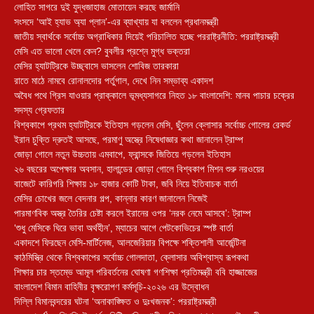
লোহিত সাগরে দুই যুদ্ধজাহাজ মোতায়েন করছে জার্মানি
সংসদে ‘আই হ্যাভ অ্যা প্লান’-এর ব্যাখ্যায় যা বললেন প্রধানমন্ত্রী
জাতীয় স্বার্থকে সর্বোচ্চ অগ্রাধিকার দিয়েই পরিচালিত হচ্ছে পররাষ্ট্রনীতি: পররাষ্ট্রমন্ত্রী
মেসি এত ভালো খেলে কেন? বুবলীর প্রশ্নে মুগ্ধ ভক্তরা
মেসির হ্যাটট্রিকে উচ্ছ্বাসে ভাসলেন শোবিজ তারকারা
রাতে মাঠে নামবে রোনালদোর পর্তুগাল, দেখে নিন সম্ভাব্য একাদশ
‎অবৈধ পথে গ্রিস যাওয়ার প্রাক্কালে ভূমধ্যসাগরে নিহত ১৮ বাংলাদেশি: মানব পাচার চক্রের
সদস্য গ্রেফতার
বিশ্বকাপে প্রথম হ্যাটট্রিকে ইতিহাস গড়লেন মেসি, ছুঁলেন ক্লোসার সর্বোচ্চ গোলের রেকর্ড
ইরান চুক্তি দ্রুতই আসছে, পরমাণু অস্ত্রে নিষেধাজ্ঞার কথা জানালেন ট্রাম্প
জোড়া গোলে নতুন উচ্চতায় এমবাপে, ফ্রান্সকে জিতিয়ে গড়লেন ইতিহাস
২৬ বছরের অপেক্ষার অবসান, হালান্ডের জোড়া গোলে বিশ্বকাপ মিশন শুরু নরওয়ের
বাজেটে কারিগরি শিক্ষায় ১৮ হাজার কোটি টাকা, জবি নিয়ে ইতিবাচক বার্তা
মেসির চোখের জলে বেদনার গল্প, কান্নার কারণ জানালেন নিজেই
পারমাণবিক অস্ত্র তৈরির চেষ্টা করলে ইরানের ওপর ‘নরক নেমে আসবে’: ট্রাম্প
‘শুধু মেসিকে ঘিরে ভাবা অর্থহীন’, ম্যাচের আগে পেটকোভিচের স্পষ্ট বার্তা
একাদশে ফিরছেন মেসি-মার্টিনেজ, আলজেরিয়ার বিপক্ষে শক্তিশালী আর্জেন্টিনা
কাঠমিস্ত্রি থেকে বিশ্বকাপের সর্বোচ্চ গোলদাতা, ক্লোসার অবিশ্বাস্য রূপকথা
শিক্ষার চার স্তম্ভে আমূল পরিবর্তনের ঘোষণা গণশিক্ষা প্রতিমন্ত্রী ববি হাজ্জাজের
বাংলাদেশ বিমান বাহিনীর বৃক্ষরোপণ কর্মসূচি-২০২৬ এর উদ্বোধন
দিল্লি বিমানবন্দরের ঘটনা ‘অনাকাঙ্ক্ষিত ও দুঃখজনক’: পররাষ্ট্রমন্ত্রী