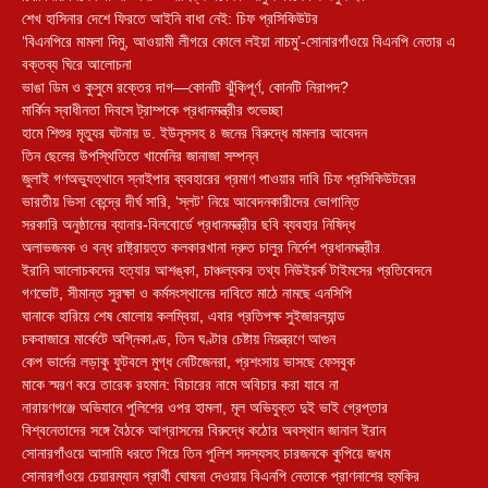
শেখ হাসিনার দেশে ফিরতে আইনি বাধা নেই: চিফ প্রসিকিউটর
‘বিএনপিরে মামলা দিমু, আওয়ামী লীগরে কোলে লইয়া নাচমু’-সোনারগাঁওয়ে বিএনপি নেতার এ
বক্তব্য ঘিরে আলোচনা
ভাঙা ডিম ও কুসুমে রক্তের দাগ—কোনটি ঝুঁকিপূর্ণ, কোনটি নিরাপদ?
মার্কিন স্বাধীনতা দিবসে ট্রাম্পকে প্রধানমন্ত্রীর শুভেচ্ছা
হামে শিশুর মৃত্যুর ঘটনায় ড. ইউনূসসহ ৪ জনের বিরুদ্ধে মামলার আবেদন
তিন ছেলের উপস্থিতিতে খামেনির জানাজা সম্পন্ন
জুলাই গণঅভ্যুত্থানে স্নাইপার ব্যবহারের প্রমাণ পাওয়ার দাবি চিফ প্রসিকিউটরের
ভারতীয় ভিসা কেন্দ্রে দীর্ঘ সারি, ‘স্লট’ নিয়ে আবেদনকারীদের ভোগান্তি
সরকারি অনুষ্ঠানের ব্যানার-বিলবোর্ডে প্রধানমন্ত্রীর ছবি ব্যবহার নিষিদ্ধ
অলাভজনক ও বন্ধ রাষ্ট্রায়ত্ত কলকারখানা দ্রুত চালুর নির্দেশ প্রধানমন্ত্রীর
ইরানি আলোচকদের হত্যার আশঙ্কা, চাঞ্চল্যকর তথ্য নিউইয়র্ক টাইমসের প্রতিবেদনে
গণভোট, সীমান্ত সুরক্ষা ও কর্মসংস্থানের দাবিতে মাঠে নামছে এনসিপি
ঘানাকে হারিয়ে শেষ ষোলোয় কলম্বিয়া, এবার প্রতিপক্ষ সুইজারল্যান্ড
চকবাজারে মার্কেটে অগ্নিকাণ্ড, তিন ঘণ্টার চেষ্টায় নিয়ন্ত্রণে আগুন
কেপ ভার্দের লড়াকু ফুটবলে মুগ্ধ নেটিজেনরা, প্রশংসায় ভাসছে ফেসবুক
মাকে স্মরণ করে তারেক রহমান: বিচারের নামে অবিচার করা যাবে না
নারায়ণগঞ্জে অভিযানে পুলিশের ওপর হামলা, মূল অভিযুক্ত দুই ভাই গ্রেপ্তার
বিশ্বনেতাদের সঙ্গে বৈঠকে আগ্রাসনের বিরুদ্ধে কঠোর অবস্থান জানাল ইরান
সোনারগাঁওয়ে আসামি ধরতে গিয়ে তিন পুলিশ সদস্যসহ চারজনকে কুপিয়ে জখম
সোনারগাঁওয়ে চেয়ারম্যান প্রার্থী ঘোষনা দেওয়ায় বিএনপি নেতাকে প্রাণনাশের হুমকির