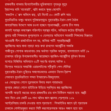
রাজধানীর বাড্ডায় ছিনতাইকারীর ছুরিকাঘাতে গৃহবধূর মৃত্যু
ট্রাম্পের দাবি ‘বানোয়াট’, পাল্টা জবাবে ক্ষুব্ধ মেলোনি
‘ককটেল ২’ বক্স অফিসে ঝড়, দুই দিনেই ৫০ কোটি রুপি আয়
যুদ্ধবিরতির ভঙ্গুর আবহে সুইজারল্যান্ডে যুক্তরাষ্ট্র-ইরান মেগা বৈঠক
মালয়েশিয়ার উদ্দেশে আজ রওনা হচ্ছেন প্রধানমন্ত্রী, এরপর চীন সফর
কালাই স্বাস্থ্য কমপ্লেক্স পরিদর্শনে স্বাস্থ্য সচিব, অনিয়মে কঠোর হুঁশিয়ারি
মান্দায় নারী শিক্ষককে কুপ্রস্তাব ও হেনস্তার অভিযোগ সহকারী শিক্ষকের বিরুদ্ধে
আওয়ামী লীগ রাজনৈতিক দল নয়, মাফিয়া পার্টি: স্বরাষ্ট্রমন্ত্রী
ব্রাজিলের জয়ে মাথা ন্যাড়া করে কথা রাখলেন আর্জেন্টিনা সমর্থক
গাজীপুরে পোশাক কারখানায় ফের অর্ধশত শ্রমিক অসুস্থ, হাসপাতালে ভর্তি ১৯
ঢাকাস্থ হরিপুর উপজেলাবাসীর আয়োজনে ব্রাজিল-আর্জেন্টিনা ফুটবল উৎসব
যশোরে বিজিবির অভিযানে ৩১টি স্বর্ণের বারসহ আটক ২
বিশ্বের সবচেয়ে সময়নিষ্ঠ এয়ারলাইনের স্বীকৃতি পেল সৌদিয়া
যুক্তরাষ্ট্র-ইরান চুক্তির সমালোচকদের একহাত নিলেন ট্রাম্প
লেবাননে যুদ্ধবিরতিতে সম্মত ইসরায়েল-হিজবুল্লাহ
৬৪ সেকেন্ডের গোলে তুরস্ককে বিদায় করল প্যারাগুয়ে
কুনহার জোড়া গোলে হাইতিকে উড়িয়ে স্বস্তির জয় ব্রাজিলের
আগামী আড়াই বছরের মধ্যে রাজধানীর চার বাস টার্মিনাল সরানো হবে: মন্ত্রী
সাত দিনে এক কোটি ৬৯ লাখ অবৈধ জাল জব্দসহ গ্রেপ্তার ১২৯
‎অস্ট্রেলিয়ায় চাকরি দেওয়ার নামে প্রতারণা : সিআইডির জালে দুই প্রতারক
ঢাকাকে পোস্টারমুক্ত করতে সিটি করপোরেশনকে আরও সজাগ হতে হবে