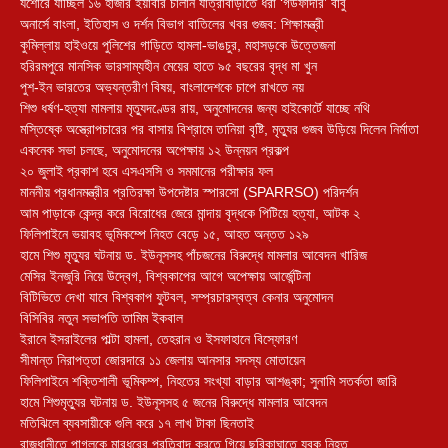
যশোরে যাচ্ছিল ১৬ হাজার ইয়াবার চালান যাত্রাবাড়ীতে ধরা ‘গডফাদার’ বাবু
অনার্সে বাংলা, ইতিহাস ও দর্শন বিভাগ বাতিলের খবর গুজব: শিক্ষামন্ত্রী
কুমিল্লায় হাইওয়ে পুলিশের গাড়িতে হামলা-ভাঙচুর, মহাসড়কে উত্তেজনা
‎হরিরমপুরে মানসিক ভারসাম্যহীন মেয়ের হাতে ৯৫ বছরের বৃদ্ধ মা খুন
পুশ-ইন ভারতের অভ্যন্তরীণ বিষয়, বাংলাদেশকে চাপে রাখতে নয়
শিশু ধর্ষণ-হত্যা মামলায় মৃত্যুদণ্ডের রায়, অনুমোদনের জন্য হাইকোর্টে যাচ্ছে নথি
মস্তিষ্কে অস্ত্রোপচারের পর বাসায় বিশ্রামে তানিয়া বৃষ্টি, মৃত্যুর গুজব উড়িয়ে দিলেন নির্মাতা
একনেক সভা চলছে, অনুমোদনের অপেক্ষায় ১২ উন্নয়ন প্রকল্প
২০ জুলাই প্রকাশ হবে এসএসসি ও সমমানের পরীক্ষার ফল
মাননীয় প্রধানমন্ত্রীর প্রতিরক্ষা উপদেষ্টার স্পারসো (SPARRSO) পরিদর্শন
আম পাড়াকে কেন্দ্র করে বিরোধের জেরে মান্দায় বৃদ্ধকে পিটিয়ে হত্যা, আটক ২
ফিলিপাইনে ভয়াবহ ভূমিকম্পে নিহত বেড়ে ১৫, আহত অন্তত ১২৯
হামে শিশু মৃত্যুর ঘটনায় ড. ইউনূসসহ পাঁচজনের বিরুদ্ধে মামলার আবেদন খারিজ
মেসির ইনজুরি নিয়ে উদ্বেগ, বিশ্বকাপের আগে অপেক্ষায় আর্জেন্টিনা
বিটিভিতে দেখা যাবে বিশ্বকাপ ফুটবল, সম্প্রচারস্বত্ব কেনার অনুমোদন
বিসিবির নতুন সভাপতি তামিম ইকবাল
ইরানে ইসরাইলের পাল্টা হামলা, তেহরান ও ইসফাহানে বিস্ফোরণ
সীমান্ত নিরাপত্তা জোরদারে ১১ জেলায় আনসার সদস্য মোতায়েন
ফিলিপাইনে শক্তিশালী ভূমিকম্প, নিহতের সংখ্যা বাড়ার আশঙ্কা; সুনামি সতর্কতা জারি
হামে শিশুমৃত্যুর ঘটনায় ড. ইউনূসসহ ৫ জনের বিরুদ্ধে মামলার আবেদন
মতিঝিলে ব্যবসায়ীকে গুলি করে ১৭ লাখ টাকা ছিনতাই
রাজধানীতে পাগলকে মারধরের প্রতিবাদ করতে গিয়ে ছুরিকাঘাতে যুবক নিহত