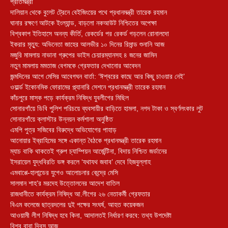
প্রতিমন্ত্রী
দালিয়ান থেকে বুলেট ট্রেনে বেইজিংয়ের পথে প্রধানমন্ত্রী তারেক রহমান
ঘানার রক্ষণে আটকে ইংল্যান্ড, বাড়লো নকআউট নিশ্চিতের অপেক্ষা
বিশ্বকাপ ইতিহাসে অনন্য কীর্তি, রেকর্ডের পর রেকর্ড গড়লেন রোনালদো
ইকরার মৃত্যু: অভিনেতা জাহের আলভীর ১০ দিনের রিমান্ড শুনানি আজ
মজুরি মামলায় নাভানা গ্রুপের ভাইস চেয়ারম্যানসহ ৪ জনের জামিন
নতুন মামলায় মমতাজ বেগমকে গ্রেফতার দেখানোর আবেদন
জন্মদিনের আগে মেসির আবেগঘন বার্তা: ‘ঈশ্বরের কাছে আর কিছু চাওয়ার নেই’
ওয়ার্ল্ড ইকোনমিক ফোরামের প্ল্যানারি সেশনে প্রধানমন্ত্রী তারেক রহমান
কাঁচপুরে মাস্ক পড়ে কার্যক্রম নিষিদ্ধ যুবলীগের মিছিল
সোনারগাঁয়ে ডিবি পুলিশ পরিচয়ে ব্যবসায়ীর বাড়িতে হামলা, নগদ টাকা ও স্বর্ণলংকার লুট
সোনারগাঁয়ে ক্লাস্টার উন্নয়ন কর্মশালা অনুষ্ঠিত
এমপি পুত্র সজিবের বিরুদ্ধে অভিযোগের পাহাড়
আনোয়ার ইব্রাহিমের সঙ্গে একান্ত বৈঠকে প্রধানমন্ত্রী তারেক রহমান
ম্যাচ বাকি থাকতেই গ্রুপ চ্যাম্পিয়ন আর্জেন্টিনা, বিদায় নিশ্চিত জর্ডানের
ইসরায়েল যুদ্ধবিরতি ভঙ্গ করলে ‘যথাযথ জবাব’ দেবে হিজবুল্লাহ
এমবাপ্পে-হালান্ডের যুগেও আলোচনার কেন্দ্রে মেসি
সালমান শাহ’র মরদেহ উত্তোলনের আদেশ বাতিল
রাজধানীতে কার্যক্রম নিষিদ্ধ আ.লীগের ২৬ নেতাকর্মী গ্রেফতার
বিএম কলেজে ছাত্রদলের দুই পক্ষের সংঘর্ষ, আহত কয়েকজন
আওয়ামী লীগ নিষিদ্ধ হবে কিনা, আদালতই নির্ধারণ করবে: তথ্য উপদেষ্টা
বিশ্ব বাবা দিবস আজ