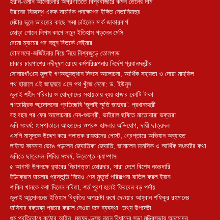
ইরান-ওমান আলোচনার অগ্রগতিতে বিশ্ববাজারে কমল তেলের দাম
ইরানের বিরুদ্ধে একক সামরিক পদক্ষেপের ইঙ্গিত নেতানিয়াহুর
মেটার ভুলে ভারতের কাছে ক্ষমা চাইলেন মার্ক জাকারবার্গ
জোড়া গোলে লিগস কাপে নতুন ইতিহাস গড়লেন মেসি
রেমো ম্যাচের পর নতুন বিতর্কে নেইমার
রোনালদো-জর্জিইনার বিয়ে নিয়ে বিশ্বজুড়ে তোলপাড়
ঢাকার চারপাশের নদীদূষণ রোধে কর্মপরিকল্পনার নির্দেশ প্রধানমন্ত্রীর
সোনারগাঁওয়ে জুলাই গণঅভ্যুত্থান দিবসে আলোচনা, আর্থিক সহায়তা ও দোয়া মাহফিল
পথ হারালে এই জাদুঘরে এসে পথ খুঁজে নেবো: ড. ইউনূস
জুলাই শহীদ পরিবার ও যোদ্ধাদের সহায়তায় ব্যয় হাজার কোটি টাকা
গণতান্ত্রিক আন্দোলনের প্রতিচ্ছবি ‘জুলাই স্মৃতি জাদুঘর’: প্রধানমন্ত্রী
বহু বছর পর ফের আলোচনায় দেব-শুভশ্রী, ভাইরাল ছবিতে মাতোয়ারা ভক্তরা
জবি সংঘর্ষ: হাসপাতালে আহতদের ওপরও হামলার অভিযোগ, দায়ী ছাত্রদল
এসপি মাসুদকে উদ্দেশ করে পলাতক রায়হানের পোস্ট, গ্রেপ্তারে অভিযান অব্যাহত
লাইভে কান্নায় ভেঙে পড়লেন জ্যোতিকা জ্যোতি, জানালেন মানসিক ও আর্থিক সংকটের কথা
জবিতে ছাত্রদল-শিবির সংঘর্ষ, উত্তপ্ত ক্যাম্পাস
৫ আগস্ট উপলক্ষে র‌্যাবের নিরাপত্তা জোরদার, সারা দেশে বিশেষ নজরদারি
ইউক্রেনে হামলার প্রস্তুতি নিয়েও শেষ মুহূর্তে পরিকল্পনা বাতিল করল ইরান
শাকিব খানকে কথা দিলেন ববিতা, শর্ত পূরণ হলেই ফিরবেন বড় পর্দায়
জুলাই আন্দোলনের ইতিহাস বিকৃতির অপচেষ্টা রুখে দেওয়ার আহ্বান শফিকুর রহমানের
হাসিনার বক্তব্য প্রচার করলে নেওয়া হবে ব্যবস্থা: তথ্য উপদেষ্টা
গুম প্রতিরোধে কঠোর আইন, মৃত্যুদণ্ডসহ নতুন বিধানের সড়া মন্ত্রিসভায় অনুমোদন