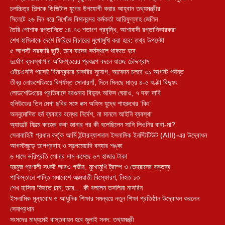
চলচ্চিত্র শিল্পকে ডিজিটাল যুগের উপযোগী করার আহ্বান তথ্যমন্ত্রীর
সিলেটে ২৬ দিন ধরে নিখোঁজ বিমানবন্দর কর্মকর্তা আরিফুল্লাহ জেলিন
তৈরি পোশাক রপ্তানিতে ১৪.৭৩ শতাংশ প্রবৃদ্ধি, আশাবাদী রপ্তানিকারকরা
শেখ হাসিনাকে দেশে ফিরিয়ে বিচারের মুখোমুখি করা হবে: তথ্য উপদেষ্টা
৫ আগস্ট সরকারি ছুটি, তবে যাদের কর্মস্থলে থাকতে হবে
দুর্যোগ ব্যবস্থাপনা অধিদপ্তরের প্রকল্পে বদলে যাচ্ছে চৌদ্দগ্রাম
এইচএসসি পাসেই বিমানবন্দরে চাকরির সুযোগ, আবেদন চলবে ৩১ আগস্ট পর্যন্ত
তীব্র লোডশেডিংয়ে বিপর্যস্ত সোনারগাঁ, দিনে মিলছে মাত্র ৪-৫ ঘণ্টা বিদ্যুৎ
লোডশেডিংয়ের প্রতিবাদে বরগুনায় বিদ্যুৎ অফিস ঘেরাও, ৭ দফা দাবি
হলিউডের তিন মেগা ছবির সঙ্গে বক্স অফিস যুদ্ধে শাহরুখের ‘কিং’
অননুমোদিত হর্ন ব্যবহার বন্ধের নির্দেশ, না মানলে আইনি ব্যবস্থা
অ্যাডাল্ট ফিল্মে কাজের কথা জানার পর কী বলেছিলেন সানি লিওনির বাবা-মা?
সেনাবাহিনী প্রধান কর্তৃক আর্মি ইন্টারন্যাশনাল ইসলামিক ইনস্টিটিউট (AIII)-এর উদ্বোধন
আগস্টজুড়ে তাপপ্রবাহ ও স্বল্পমেয়াদি বন্যার শঙ্কা
৬ মাসে ভরিপ্রতি সোনার দাম কমেছে ৬৭ হাজার টাকা
হরমুজ প্রণালী সংকট আরও গভীর, মুখোমুখি ট্রাম্প ও তেহরানের বক্তব্য
পাকিস্তানে শান্তি সমাবেশে আত্মঘাতী বিস্ফোরণ, নিহত ১৩
শেখ হাসিনা ফিরতে চান, তবে… কী বললেন তসলিমা নাসরিন
ইসলামিক মূল্যবোধ ও আধুনিক শিক্ষার সমন্বয়ে নতুন শিক্ষা প্রতিষ্ঠান উদ্বোধন করলেন
সেনাপ্রধান
সংসদের মাধ্যমেই বাস্তবায়ন হবে জুলাই সনদ: তথ্যমন্ত্রী