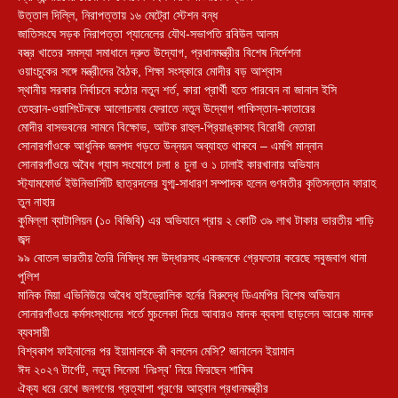
উত্তাল দিল্লি, নিরাপত্তায় ১৬ মেট্রো স্টেশন বন্ধ
জাতিসংঘে সড়ক নিরাপত্তা প্যানেলের যৌথ-সভাপতি রবিউল আলম
বস্ত্র খাতের সমস্যা সমাধানে দ্রুত উদ্যোগ, প্রধানমন্ত্রীর বিশেষ নির্দেশনা
ওয়াংচুকের সঙ্গে মন্ত্রীদের বৈঠক, শিক্ষা সংস্কারে মোদীর বড় আশ্বাস
স্থানীয় সরকার নির্বাচনে কঠোর নতুন শর্ত, কারা প্রার্থী হতে পারবেন না জানাল ইসি
তেহরান-ওয়াশিংটনকে আলোচনায় ফেরাতে নতুন উদ্যোগ পাকিস্তান-কাতারের
মোদীর বাসভবনের সামনে বিক্ষোভ, আটক রাহুল-প্রিয়াঙ্কাসহ বিরোধী নেতারা
সোনারগাঁওকে আধুনিক জনপদ গড়তে উন্নয়ন অব্যাহত থাকবে – এমপি মান্নান
সোনারগাঁওয়ে অবৈধ গ্যাস সংযোগে চলা ৪ চুনা ও ১ ঢালাই কারখানায় অভিযান
স্ট্যামফোর্ড ইউনিভার্সিটি ছাত্রদলের যুগ্ম-সাধারণ সম্পাদক হলেন গুণবতীর কৃতিসন্তান ফারাহ
তুন নাহার
কুমিল্লা ব্যাটালিয়ন (১০ বিজিবি) এর অভিযানে প্রায় ২ কোটি ৩৯ লাখ টাকার ভারতীয় শাড়ি
জব্দ
৯৯ বোতল ভারতীয় তৈরি নিষিদ্ধ মদ উদ্ধারসহ একজনকে গ্রেফতার করেছে সবুজবাগ থানা
পুলিশ
মানিক মিয়া এভিনিউয়ে অবৈধ হাইড্রোলিক হর্নের বিরুদ্ধে ডিএমপির বিশেষ অভিযান
সোনারগাঁওয়ে কর্মসংস্থানের শর্তে মুচলেকা দিয়ে আবারও মাদক ব্যবসা ছাড়লেন আরেক মাদক
ব্যবসায়ী
বিশ্বকাপ ফাইনালের পর ইয়ামালকে কী বললেন মেসি? জানালেন ইয়ামাল
ঈদ ২০২৭ টার্গেট, নতুন সিনেমা ‘নিঃস্ব’ নিয়ে ফিরছেন শাকিব
ঐক্য ধরে রেখে জনগণের প্রত্যাশা পূরণের আহ্বান প্রধানমন্ত্রীর