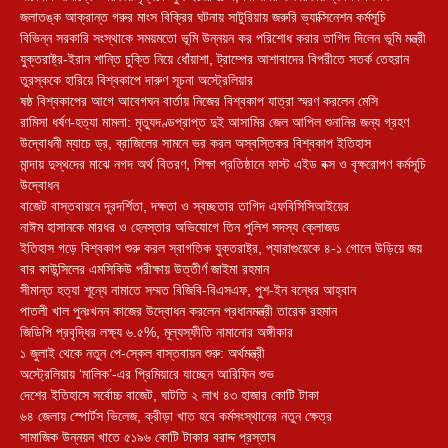
জলাতঙ্ক আক্রান্ত গরুর মাংস বিক্রির ঘটনায় সাটুরিয়ায় জরুরি ভ্যাক্সিনেশন কর্মসূচি
বিভিন্ন সরকারি সংস্থাকে সময়মতো ভূমি উন্নয়ন কর পরিশোধ করার তাগিদ দিলেন ভূমি মন্ত্রী
যুক্তরাষ্ট্র-ইরান শান্তি চুক্তি নিয়ে ধোঁয়াশা, ট্রাম্পের আশাবাদের বিপরীতে সতর্ক তেহরান
তুরস্ককে হারিয়ে বিশ্বকাপে দারুণ সূচনা অস্ট্রেলিয়ার
ষষ্ঠ বিশ্বকাপের আগে আবেগঘন বার্তায় নিজের বিশ্বকাপ যাত্রা স্মরণ করলেন মেসি
রামিসা ধর্ষণ-হত্যা মামলা: মৃত্যুদণ্ডপ্রাপ্ত দুই আসামির জেল আপিল শুনানির জন্য গ্রহণ
উদ্বোধনী ম্যাচে ড্র, ব্রাজিলের সামনে ভর করল অস্বস্তিকর বিশ্বকাপ ইতিহাস
মান্দায় দুস্থদের মাঝে নগদ অর্থ বিতরণ, শিক্ষা প্রতিষ্ঠানে ফাস্ট এইড বক্স ও বৃক্ষরোপণ কর্মসূচি
উদ্বোধন
বাজেট বাস্তবায়নে দূরদর্শিতা, দক্ষতা ও স্বচ্ছতার তাগিদ এফবিসিসিআইয়ের
নাঈম হাসানকে মারধর ও হেনস্তার অভিযোগে তিন পুলিশ সদস্য ক্লোজড
ইতিহাস গড়ে বিশ্বকাপ শুরু করল স্বাগতিক যুক্তরাষ্ট্র, প্যারাগুয়েকে ৪-১ গোলে উড়িয়ে জয়
বার কাউন্সিলের এমসিকিউ পরীক্ষায় উত্তীর্ণ জাইমা রহমান
সীমান্ত হত্যা শূন্যে নামাতে সম্মত বিজিবি-বিএসএফ, পুশ-ইন বন্ধের আহ্বান
পাতলী খাল পুনঃখনন কাজের উদ্বোধন করলেন প্রধানমন্ত্রী তারেক রহমান
জিডিপি প্রবৃদ্ধির লক্ষ্য ৬.৫%, মূল্যস্ফীতি নামানোর অঙ্গীকার
১ জুলাই থেকে নতুন পে-স্কেল বাস্তবায়ন শুরু: অর্থমন্ত্রী
অস্ট্রেলিয়ায় ‘মালিক’-এর প্রিমিয়ারে যাচ্ছেন আরিফিন শুভ
দেশের ইতিহাসে সর্বোচ্চ বাজেট, ঘাটতি ২ লাখ ৪৩ হাজার কোটি টাকা
৬৪ জেলায় স্পোর্টস ভিলেজ, ক্রীড়া খাত হবে কর্মসংস্থানের নতুন ক্ষেত্র
সামাজিক উন্নয়ন খাতে ৫১৯৬ কোটি টাকার বরাদ্দ প্রস্তাব