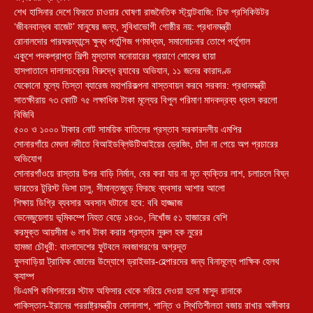
শেখ হাসিনার দেশে ফিরতে চাওয়ার ঘোষণা রাজনৈতিক স্ট্যান্টবাজি: চিফ প্রসিকিউটর
‘জীবনবান্ধব বাজেট’ মানুষের জন্য, সুবিধাভোগী গোষ্ঠীর নয়: প্রধানমন্ত্রী
রোনালদোর পারফরম্যান্সে ক্ষুব্ধ পর্তুগিজ গণমাধ্যম, সমালোচনার তোপে পর্তুগাল
একুশে পদকপ্রাপ্ত শিল্পী মুস্তাফা মনোয়ারের প্রয়াণে শোকের ছায়া
হাসপাতালে দালালচক্রের বিরুদ্ধে র‍্যাবের অভিযান, ১১ জনের কারাদণ্ড
যেকোনো মূল্যে তিস্তা ব্যারেজ মহাপরিকল্পনা বাস্তবায়ন করবে সরকার: প্রধানমন্ত্রী
সাতক্ষীরায় ৭৩ কোটি ৭৫ লক্ষাধিক টাকা মূল্যের বিপুল পরিমাণ মাদকদ্রব্য ধ্বংস করলো
বিজিবি
৫০০ ও ১০০০ টাকার নোট সাময়িক বাতিলের প্রস্তাব সরকারদলীয় এমপির
সোনারগাঁয়ে মেঘনা নদীতে বিআইডব্লিউটিআইয়ের ড্রেজিং, চাঁদা না পেয়ে অপ প্রচারের
অভিযোগ
সোনারগাঁওয়ে রাস্তার উপর বাড়ি নির্মান, বের করা যায় না মৃত ব্যক্তির লাশ, চলাচলে বিঘ্ন
ভারতের টুরিস্ট ভিসা চালু, সীমান্তজুড়ে ফিরছে ব্যবসার আশার আলো
শিক্ষায় ডিগ্রি ব্যবসার অবসান ঘটানো হবে: ববি হাজ্জাজ
ভেনেজুয়েলায় ভূমিকম্পে নিহত বেড়ে ১৪৩০, নিখোঁজ ৫১ হাজারের বেশি
করমুক্ত আয়সীমা ৬ লাখ টাকা করার প্রস্তাব নুরুল হক নুরের
হামজা চৌধুরী: বাংলাদেশের ফুটবলে নবজাগরণের অগ্রদূত
ফুলবাড়িয়া ট্রাফিক জোনের উদ্যোগে ড্রাইভার-হেল্পারদের জন্য বিনামূল্যে পাক্ষিক হেলথ
ক্যাম্প
ডিএমপি কমিশনারের স্টাফ অফিসার থেকে সরিয়ে দেওয়া হলো মাসুদ রানাকে
পাকিস্তান-ইরানের পররাষ্ট্রমন্ত্রীর ফোনালাপ, শান্তি ও স্থিতিশীলতা বজায় রাখার অঙ্গীকার