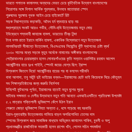
ভারতে পলাতক কামালসহ অন্যদের ফেরত চেয়ে কূটনৈতিক উদ্যোগ বাংলাদেশের
শিরোপার সঙ্গে বিশাল আর্থিক পুরস্কার, উৎসবে মাতোয়ারা স্পেন
পুরুষদের সুরক্ষায় পৃথক আইন চেয়ে হাইকোর্টে রিট
সড়ক নিরাপত্তায় কড়াকড়ি, অবৈধ হর্ন ব্যবহারে ছাড় নয়
মধ্যপ্রাচ্যে সংকট আরও গভীর, সৌদি-হুথি উত্তেজনায় নতুন মোড়
ইউক্রেনে শস্যবাহী জাহাজে হামলা, ভারতের তীব্র নিন্দা
টানা দশম রাতে ইরানে মার্কিন হামলা, একাধিক বিস্ফোরণে নতুন উত্তেজনা
লালমনিরহাট সীমান্তে উত্তেজনা, বিএসএফের সিমেন্টের খুঁটি স্থাপনের চেষ্টা ব্যর্থ
২০৩০ সালের মধ্যে সড়কে মৃত্যু অর্ধেকে নামানোর অঙ্গীকার বাংলাদেশের
পেট্রোবাংলার চেয়ারম্যান হলেন সোনারগাঁওয়ের কৃতি সন্তান ওয়ালিউর রহমান আপেল
আর্জেন্টিনার হারে দুঃখ পাইনি, স্পেনই জয়ের যোগ্য ছিল: ট্রাম্প
বিশ্বকাপ জিতলে বিয়ে! আর্জেন্টিনার হারের পর যা বললেন পরীমনি
বাবা আলাদা, তবু অটুট দুই ভাইয়ের বন্ধন—ইয়ামালের ছোট ভাই কিয়েনকে ঘিরে কৌতূহল
সব শিক্ষাপ্রতিষ্ঠানের জন্য জরুরি নির্দেশনা
উনিশেই ফুটবলের পূর্ণতা, ইয়ামালের হাতেই নতুন যুগের সূচনা
সাইবার সক্ষমতা ও দেশীয় উদ্ভাবনে নতুন গতি আনতে এমআইএসটিতে প্রতিরক্ষা উপদেষ্টা
৫.২ মাত্রার শক্তিশালী ভূমিকম্পে কেঁপে উঠল ইরান
পেরুতে জোড়া ভূমিকম্পে নিহত অন্তত ৫, ধসে পড়েছে বহু ঘরবাড়ি
ইরান-যুক্তরাষ্ট্র উত্তেজনায় লাফিয়ে বাড়ল অপরিশোধিত তেলের দাম
স্পেনের বিশ্বকাপ জয়ে সামাজিক মাধ্যমে অভিনন্দন জানালেন শাকিব, বুবলী ও অপু
প্রধানমন্ত্রীর রাজনৈতিক সহকারী হলেন রাশেদ খাঁন, পেলেন সচিব পদমর্যাদা