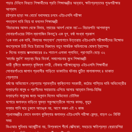
পড়ার টেবিলে ফিরতে শিক্ষার্থীদের প্রতি শিক্ষামন্ত্রীর আহ্বান, ক্ষতিগ্রস্তদের পুনঃপরীক্ষার
আশ্বাস
চট্টগ্রাম ছাড়া সব বোর্ডে যথাসময়ে চলবে এইচএসসি পরীক্ষা
পদত্যাগ দাবি নিয়ে যা বললেন শিক্ষামন্ত্রী
‘বিচারকের আসন থেকে বিদায়, ন্যায়ের আদর্শ থেকে নয়’— বিচারপতি আশফাকুল
সোনারগাঁওয়ের লিটল ম্যাগাজিন কিনতু’র এক যুগ, বর্ষা সংখ্যা প্রকাশ
‘এক দফা এক দাবি, মিলনের পদত্যাগ’ স্লোগানে উত্তরায় এইচএসসি পরীক্ষার্থীদের বিক্ষোভ
কংগ্রেসকে চিঠি দিয়ে ইরানের বিরুদ্ধে নতুন সামরিক অভিযানের ঘোষণা ট্রাম্পের
৮ দিনের বন্যায় কক্সবাজারের ৪৯ শতাংশ এলাকা প্লাবিত, প্রাণহানি বেড়ে ৩২
‘ফার্মের মুরগি’ মন্তব্য ঘিরে বিতর্ক, সমালোচনার মুখে শিক্ষামন্ত্রী
ভারী বৃষ্টিতে জলমগ্ন কুমিল্লা নগরী, নৌকায় পরীক্ষাকেন্দ্রে এইচএসসি শিক্ষার্থীরা
সোনারগাঁওয়ে জাপান প্রবাসীর গাড়িতে ডাকাতির ঘটনায় লুন্ঠিত মালামালসহ ৪ ডাকাত
গ্রেপ্তার
ধর্ষণের অভিযোগে গ্রেপ্তার শ্রাবন্তীর ব্যক্তিগত সহকারী, কঠোর শাস্তির দাবি অভিনেত্রীর
বন্যাদুর্গত মানুষ ও প্রাণীদের সহায়তায় এগিয়ে আসার আহ্বান নিলয়-হিমির
বন্যাদুর্গত মানুষের জন্য অনুদান দিলেন অভিনেতা তৌসিফ
যশোরে জলাবদ্ধ বাড়িতে ঘুমন্ত স্কুলছাত্রীকে সাপের কামড়, মৃত্যু
বন্যার পানি ঘরে ঢুকলে আতঙ্ক নয়, আগে করুন এই ৭ কাজ
প্রধানমন্ত্রীর ফোনে বদলাল কুমিল্লার জলাবদ্ধ এইচএসসি পরীক্ষা কেন্দ্র, বাড়ল ৩০ মিনিট
সময়
ভিএআর সুবিধায় আর্জেন্টিনা নয়, বিশ্বকাপে শীর্ষে মেক্সিকো; সবচেয়ে ক্ষতিগ্রস্ত ক্রোয়েশিয়া