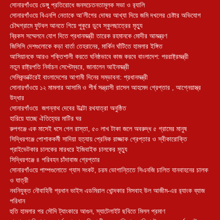
সোনারগাঁওয়ে ডেঙ্গু প্রতিরোধে জনসচেতনতামূলক সভা ও র‍্যালি
সোনারগাঁওয়ে বিএনপি নেতাকে আ’লীগের দোষর আখ্যা দিয়ে জমি দখলের চেষ্টার অভিযোগ
চৌদ্দগ্রামে ফুটবল আনতে গিয়ে পুকুরে ডুবে স্কুলছাত্রের মৃত্যু
ব্রিকস সম্মেলনে যোগ দিতে প্রধানমন্ত্রী তারেক রহমানকে মোদীর আমন্ত্রণ
জিসিসি দেশগুলোকে কড়া বার্তা তেহরানের, মার্কিন ঘাঁটিতে হামলার ইঙ্গিত
আসিয়ানকে আরও শক্তিশালী করতে ঘনিষ্ঠভাবে কাজ করবে বাংলাদেশ: পররাষ্ট্রমন্ত্রী
নতুন রাষ্ট্রপতি নির্বাচন সেপ্টেম্বরে, জানালেন আইনমন্ত্রী
সেমিকন্ডাক্টরেই বাংলাদেশের আগামী দিনের সম্ভাবনা: প্রধানমন্ত্রী
সোনারগাঁওয়ে ১২ মামলার আসামি ও শীর্ষ সন্ত্রাসী রাসেল আহমেদ গ্রেপ্তার , আগ্নেয়াস্ত্র
উদ্ধার
সোনারগাঁওয়ে জগন্নাথ দেবের উল্টো রথযাত্রা অনুষ্ঠিত
হারিয়ে যাচ্ছে ঐতিহ্যের মাটির ঘর
রুপগঞ্জে এক মাসেই ধসে গেল রাস্তা, ৫০ লাখ টাকা জলে অবরুদ্ধ ৫ গ্রামের মানুষ
সিদ্ধিরগঞ্জে পোশাককর্মী সাদিয়া হত্যায় প্রেমিক রাজ্জাক গ্রেপ্তার ও স্বীকারোক্তি
প্রাইভেটকার চালকের মারধরে ইজিবাইক চালকের মৃত্যু
সিদ্ধিরগঞ্জে ৪ পরিবহন চাঁদাবাজ গ্রেপ্তার
সোনারগাঁওয়ে পাম্পগুলোতে গ্যাস সংকট, চরম ভোগান্তিতে সিএনজি চালিত যানবাহনের চালক
ও যাত্রী
নবনিযুক্ত নৌবাহিনী প্রধান ভাইস এডমিরাল খোন্দকার মিসবাহ উল আজীম-এর র‍্যাংক ব্যাজ
পরিধান
হুতি হামলার পর সৌদি ট্যাংকারে আগুন, স্যাটেলাইট ছবিতে মিলল প্রমাণ