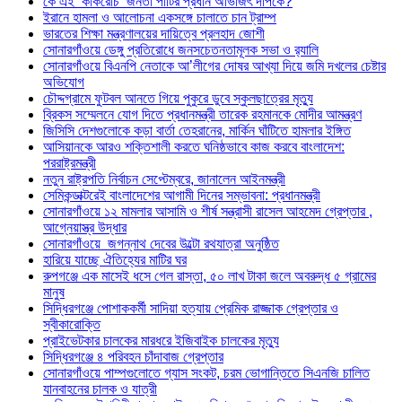
কে এই ‘কাকরোচ’ জনতা পার্টির প্রধান অভিজিৎ দীপকে?
ইরানে হামলা ও আলোচনা একসঙ্গে চালাতে চান ট্রাম্প
ভারতের শিক্ষা মন্ত্রণালয়ের দায়িত্বে প্রলহাদ জোশী
সোনারগাঁওয়ে ডেঙ্গু প্রতিরোধে জনসচেতনতামূলক সভা ও র‍্যালি
সোনারগাঁওয়ে বিএনপি নেতাকে আ’লীগের দোষর আখ্যা দিয়ে জমি দখলের চেষ্টার
অভিযোগ
চৌদ্দগ্রামে ফুটবল আনতে গিয়ে পুকুরে ডুবে স্কুলছাত্রের মৃত্যু
ব্রিকস সম্মেলনে যোগ দিতে প্রধানমন্ত্রী তারেক রহমানকে মোদীর আমন্ত্রণ
জিসিসি দেশগুলোকে কড়া বার্তা তেহরানের, মার্কিন ঘাঁটিতে হামলার ইঙ্গিত
আসিয়ানকে আরও শক্তিশালী করতে ঘনিষ্ঠভাবে কাজ করবে বাংলাদেশ:
পররাষ্ট্রমন্ত্রী
নতুন রাষ্ট্রপতি নির্বাচন সেপ্টেম্বরে, জানালেন আইনমন্ত্রী
সেমিকন্ডাক্টরেই বাংলাদেশের আগামী দিনের সম্ভাবনা: প্রধানমন্ত্রী
সোনারগাঁওয়ে ১২ মামলার আসামি ও শীর্ষ সন্ত্রাসী রাসেল আহমেদ গ্রেপ্তার ,
আগ্নেয়াস্ত্র উদ্ধার
সোনারগাঁওয়ে জগন্নাথ দেবের উল্টো রথযাত্রা অনুষ্ঠিত
হারিয়ে যাচ্ছে ঐতিহ্যের মাটির ঘর
রুপগঞ্জে এক মাসেই ধসে গেল রাস্তা, ৫০ লাখ টাকা জলে অবরুদ্ধ ৫ গ্রামের
মানুষ
সিদ্ধিরগঞ্জে পোশাককর্মী সাদিয়া হত্যায় প্রেমিক রাজ্জাক গ্রেপ্তার ও
স্বীকারোক্তি
প্রাইভেটকার চালকের মারধরে ইজিবাইক চালকের মৃত্যু
সিদ্ধিরগঞ্জে ৪ পরিবহন চাঁদাবাজ গ্রেপ্তার
সোনারগাঁওয়ে পাম্পগুলোতে গ্যাস সংকট, চরম ভোগান্তিতে সিএনজি চালিত
যানবাহনের চালক ও যাত্রী