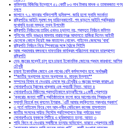
কুমিল্লায় বিজিবির উদ্যোগে ৫১ কোটি ৮৩ লাখ টাকার মাদক ও তামাকজাত পণ্য
ধ্বংস
জাপানে ৭.১ মাত্রার শক্তিশালী ভূমিকম্প, জারি হলো সুনামি সতর্কতা
রাষ্ট্রপতির আইনি সুরক্ষা শুধু দায়িত্বকালেই, পদ ছাড়লে আইনি প্রক্রিয়ার
মুখোমুখি হওয়া সম্ভব: তথ্য উপদেষ্টা
রাষ্ট্রপতি নির্বাচনের তারিখ এখনও চূড়ান্ত নয়, প্রস্তুত নির্বাচন কমিশন
পুলিশের গাড়ি ভাঙচুর মামলায় নারায়ণগঞ্জ আদালতে হাজিরা দিলেন আইভী
ছেলেকে কোলে নিয়েই মঞ্চ মাতালেন নোবেল, গাইলেন জেমসের ‘বাবা’
রাষ্ট্রপতি নির্বাচন নিয়ে স্পিকারের সঙ্গে বৈঠকে সিইসি
আজ প্রথমবার বঙ্গভবনে দাফতরিক কার্যক্রম পরিচালনা করবেন ভারপ্রাপ্ত
রাষ্ট্রপতি
দেড় বছরের মধ্যেই চালু হবে চায়না ইকোনমিক জোনের প্রথম কারখানা: আশিক
চৌধুরী
চায়না ইকোনমিক জোনে এক লাখের বেশি কর্মসংস্থান হবে: অর্থমন্ত্রী
**জাতীয় অধ্যাপক হলেন অধ্যাপক ড. মাহবুব উল্লাহ**
সম্পদের হিসাব না দেওয়ায় এসকে সুর চৌধুরীর ৩ বছরের সশ্রম কারাদণ্ড
সোনারগাঁওয়ে ট্রাকের ধাক্কায় এক পথচারী নিহত, আহত ৪
সোনারগাঁওয়ে মিছিলের প্রস্তুতিকালে ছাত্রলীগের ১২কর্মী গ্রেপ্তার
‘ককরোচ জনতা পার্টি’র প্রতিষ্ঠাতাকে ফলো করে আলোচনায় প্রিয়াঙ্কা
স্যালুট বিতর্কে মুখ খুললেন ইশরাক, ‘এটি আমার ব্যক্তিগত শ্রদ্ধার প্রকাশ’
৩ শর্তে লাইসেন্স ফিরে পেল আদ্-দ্বীন মেডিকেল কলেজ হাসপাতাল
জাতীয় সংসদের সাউন্ড সিস্টেম প্রতিস্থাপনে উচ্চ পর্যায়ের সভা
সোনারগাঁওয়ে যুবককে পিটিয়ে ও ছুরিকাঘাতে হত্যা, আহত ৩
শাড়ি কিনে না দেওয়ায় স্বামীকে হত্যার অভিযোগ, ভারতে গ্রেপ্তার নারী
‘ক্যামেরার সামনে আমি অনেক আনন্দ পাই’—কাজী নওশাবা আহমেদ