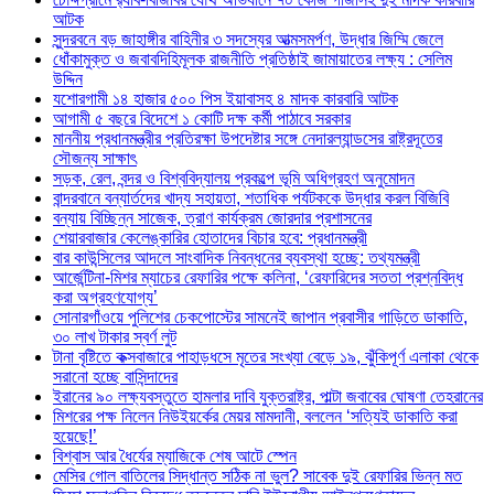
আটক
সুন্দরবনে বড় জাহাঙ্গীর বাহিনীর ৩ সদস্যের আত্মসমর্পণ, উদ্ধার জিম্মি জেলে
ধোঁকামুক্ত ও জবাবদিহিমূলক রাজনীতি প্রতিষ্ঠাই জামায়াতের লক্ষ্য : সেলিম
উদ্দিন
যশোরগামী ১৪ হাজার ৫০০ পিস ইয়াবাসহ ৪ মাদক কারবারি আটক
আগামী ৫ বছরে বিদেশে ১ কোটি দক্ষ কর্মী পাঠাবে সরকার
মাননীয় প্রধানমন্ত্রীর প্রতিরক্ষা উপদেষ্টার সঙ্গে নেদারল্যান্ডসের রাষ্ট্রদূতের
সৌজন্য সাক্ষাৎ
সড়ক, রেল, বন্দর ও বিশ্ববিদ্যালয় প্রকল্পে ভূমি অধিগ্রহণ অনুমোদন
বান্দরবানে বন্যার্তদের খাদ্য সহায়তা, শতাধিক পর্যটককে উদ্ধার করল বিজিবি
বন্যায় বিচ্ছিন্ন সাজেক, ত্রাণ কার্যক্রম জোরদার প্রশাসনের
শেয়ারবাজার কেলেঙ্কারির হোতাদের বিচার হবে: প্রধানমন্ত্রী
বার কাউন্সিলের আদলে সাংবাদিক নিবন্ধনের ব্যবস্থা হচ্ছে: তথ্যমন্ত্রী
আর্জেন্টিনা-মিশর ম্যাচের রেফারির পক্ষে কলিনা, ‘রেফারিদের সততা প্রশ্নবিদ্ধ
করা অগ্রহণযোগ্য’
সোনারগাঁওয়ে পুলিশের চেকপোস্টের সামনেই জাপান প্রবাসীর গাড়িতে ডাকাতি,
৩০ লাখ টাকার স্বর্ণ লুট
টানা বৃষ্টিতে কক্সবাজারে পাহাড়ধসে মৃতের সংখ্যা বেড়ে ১৯, ঝুঁকিপূর্ণ এলাকা থেকে
সরানো হচ্ছে বাসিন্দাদের
ইরানের ৯০ লক্ষ্যবস্তুতে হামলার দাবি যুক্তরাষ্ট্র, পাল্টা জবাবের ঘোষণা তেহরানের
মিশরের পক্ষ নিলেন নিউইয়র্কের মেয়র মামদানী, বললেন ‘সত্যিই ডাকাতি করা
হয়েছে!’
বিশ্বাস আর ধৈর্যের ম্যাজিকে শেষ আটে স্পেন
মেসির গোল বাতিলের সিদ্ধান্ত সঠিক না ভুল? সাবেক দুই রেফারির ভিন্ন মত