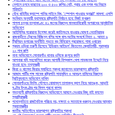
নেপালে চলবে ভারতের ২০০ ও ৫০০ রুপির নোট, প্রায় এক দশক পর নিয়মে
পরিবর্তন
যৌথ বাহিনীর ক্যাম্পে পানির লাইনে বিষ, ‘স্পেশাল পাওয়ার অ্যাক্টে’ মামলা: এসপি
সংবিধান অনুযায়ী যথাসময়ে রাষ্ট্রপতি নির্বাচন হবে: মির্জা ফখরুল
শাপলা চত্বর হত্যাকাণ্ড: ৪১ জনের বিরুদ্ধে মানবতাবিরোধী অপরাধের আনুষ্ঠানিক
অভিযোগ
আইসিসির পরোয়ানা উপেক্ষা করেই জাতিসংঘে যাওয়ার ঘোষণা নেতানিয়াহুর
রাজবাড়ীতে ট্রেনের বিচ্ছিন্ন বগির সঙ্গে বাস-অটোর সংঘর্ষে নিহত ২, আহত ৬
ট্রিলিয়ন ডলারের অর্থনীতি গড়তে বড় বিনিয়োগ প্রয়োজন: শামা ওবায়েদ
প্রথম ওড়িয়া তরুণী হিসেবে ‘ইন্ডিয়ান আইডল’ জিতলেন জ্যোতির্ময়ী, পুরস্কার
২০ লাখ রুপি
নানা অভিযোগে সোনারগাঁও থানার ওসিকে রংপুরে বদলি
আপনারা যদি সহযোগিতা করেন আগামী বিশ্বকাপ খেলা লাভজনক ইভেন্টে নিয়ে
যাওয়া হবে- তথ্যমন্ত্রী
জিয়া ও খালেদা জিয়ার সমাধিতে শ্রদ্ধা জানালেন ভারপ্রাপ্ত রাষ্ট্রপতি
আজাদ পার্টির পক্ষ সাবেক রাষ্ট্রপতি সাহাবুদ্দিন ও আবদুল হামিদের বিরুদ্ধে
ট্রাইব্যুনালে অভিযোগ দাখিল
সোনারগাঁওয়ে ফিলিং স্টেশনে বোমাসদৃশ তালাবদ্ধ ব্যাগ নিয়ে আতঙ্ক, আড়াই
ঘণ্টার উৎকণ্ঠার পর মিলল পুরনো কাপড়
পদত্যাগী রাষ্ট্রপতির বিরুদ্ধে অভিযোগে আমলে নেওয়ার কিছু নাই বললেন
স্বরাষ্ট্রমন্ত্রী
পদোন্নতিতে রাজনৈতিক পরিচয় নয়, দক্ষতা ও সততাকে গুরুত্ব দেওয়ার আহ্বান
প্রধানমন্ত্রীর
জাতীয় স্মৃতিসৌধে ভারপ্রাপ্ত রাষ্ট্রপতির শ্রদ্ধা