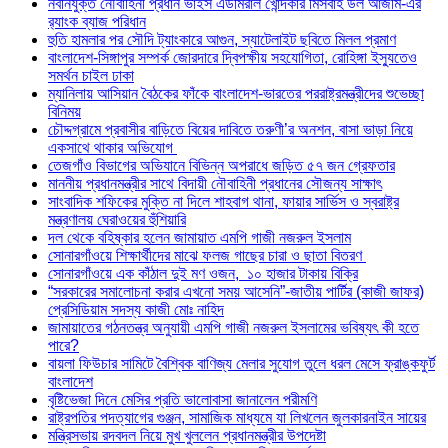
নবনিযুক্ত নৌবাহিনী প্রধান ভাইস এডমিরাল খোন্দকার মিসবাহ উল আজীম-এর
র‍্যাংক ব্যাজ পরিধান
হুতি হামলার পর সৌদি ট্যাংকারে আগুন, স্যাটেলাইট ছবিতে মিলল প্রমাণ
বাংলাদেশ-সিঙ্গাপুর সম্পর্ক জোরদারে দ্বিপক্ষীয় সহযোগিতা, রোহিঙ্গা ইস্যুতেও
সমর্থন চাইল ঢাকা
ম্যানিলায় আসিয়ান বৈঠকের ফাঁকে বাংলাদেশ-ভারতের পররাষ্ট্রমন্ত্রীদের শুভেচ্ছা
বিনিময়
চৌদ্দগ্রামে প্রবাসীর বাড়িতে বিয়ের দাবিতে তরুণী’র অনশন, বাসা ভাড়া নিয়ে
একসাথে থাকার অভিযোগ
তেজগাঁও বিভাগের অভিযানে বিভিন্ন অপরাধে জড়িত ৫৭ জন গ্রেফতার
মাননীয় প্রধানমন্ত্রীর সাথে বিদায়ী নৌবাহিনী প্রধানের সৌজন্য সাক্ষাৎ
সাংবাদিক শফিকের মুক্তি না দিলে শাহবাগ থানা, ফায়ার সার্ভিস ও স্বরাষ্ট্র
মন্ত্রণালয় ঘেরাওয়ের হুঁশিয়ারি
দল থেকে বহিষ্কার হলেন জামায়াত এমপি গাজী নজরুল ইসলাম
সোনারগাঁওয়ে শিক্ষার্থীদের মাঝে ফলজ গাছের চারা ও ছাতা বিতরণ ​
সোনারগাঁওয়ে এক কাঁঠাল দুই মণ ওজন, ১০ হাজার টাকায় বিক্রি
“সরকারের সমালোচনা করার এখনো সময় আসেনি”-জাতীয় পার্টির (কাজী জাফর)
প্রেসিডিয়াম সদস্য কাজী মোঃ নাহিদ
জামায়াতের গঠনতন্ত্র অনুযায়ী এমপি গাজী নজরুল ইসলামের ভবিষ্যৎ কী হতে
পারে?
বায়লা ফিউচার সামিটে বৈশ্বিক বাণিজ্য মেলার সুযোগ তুলে ধরল মেসে ফ্রাঙ্কফুর্ট
বাংলাদেশ
বৃষ্টিভেজা দিনে মেসির প্রতি ভালোবাসা জানালেন পরীমণি
রাষ্ট্রপতির পদত্যাগের গুঞ্জন, সামাজিক মাধ্যমে যা লিখলেন জুলকারনাইন সায়ের
মন্ত্রিসভায় রদবদল নিয়ে মুখ খুললেন প্রধানমন্ত্রীর উপদেষ্টা