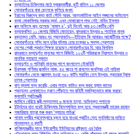
বন্যার্তদের চিকিৎসায় মাঠে স্বাস্থ্যকর্মীরা, ছুটি বাতিল ১১ জেলায়
সোনারগাঁওয়ে বাবা ছেলেকে কুপিয়ে জখম
ইরানের বিরুদ্ধে কড়া বার্তা সৌদি আরব, আন্তর্জাতিক আইন লঙ্ঘনের অভিযোগ
বন্যা মোকাবিলায় সরকার ব্যর্থ, এখন দোষারোপে লাভ নেই: নাহিদ ইসলাম
বক্স অফিসে ঝড় তুলেছে ‘ধামাল ৪’, দুই দিনেই আয় ৫৩ কোটির বেশি
বন্যাকবলিত ১১ জেলায় বিজিবি মোতায়েন, বান্দরবানে উদ্ধার ৬ শতাধিক মানুষ
রক্তাক্ত মেসি, আরও দৃঢ় প্রত্যাবর্তন—ইতিহাস কি আবারও আর্জেন্টিনার পক্ষে?
সোনারগাঁওয়ে শপিং মলে চুরির ঘটনায় চোর চক্রের ৯ সদস্য গ্রেপ্তার
দেশের শ্রেষ্ঠ প্রধান শিক্ষক হয়েছেন সোনারগাঁওয়ের বি. আর বিলকিস
বান্দরবানে বন্যাদুর্গত মানুষের পাশে বিজিবি: ১২২টি পরিবারকে নিরাপদে উদ্ধার ও
মানবিক সহায়তা প্রদান
বন্যাদুর্গত ও পানিবন্দি মানুষের পাশে বাংলাদেশ নৌবাহিনী
চিরসবুজ পূর্ণিমার জন্মদিন আজ, ৪৫ বছরে পা রাখলেন জনপ্রিয় এই নায়িকা
সোনারগাঁও থেকে আত্মসাৎ হওয়া ৭৫০ কার্টন সয়াবিন তেল উদ্ধার, প্রতারক ট্রাক
চালক গ্রেপ্তার
বালু ব্যবসা বন্ধ করেছি, এবার পাহাড় কাটাও বন্ধ করব: হুমাম কাদের
প্রত্যন্ত এলাকাতেও ত্রাণ পৌঁছাতে সব বাহিনী সমন্বিতভাবে কাজ করছে:
জ্বালানি প্রতিমন্ত্রী
জামিনে বেরিয়ে স্ত্রী-সন্তানসহ ৬ জনকে হত্যা, অভিযুক্ত পলাতক
ইন্টার্নদের হাত ধরেই চিকিৎসায় বিদেশমুখিতা বন্ধ হবে: প্রধানমন্ত্রী তারেক রহমান
গজারিয়ায় যাত্রা শুরু করল ‘ন্যাচার লাউঞ্জ’
পানাম নগরীর প্রবেশদ্বারে ধ্বংস হয়ে যাওয়া প্রাচীন সেতু পুননির্মাণের দাবিতে
মানববন্ধন ও র‌্যালী
বাণিজ্যমন্ত্রীর সাথে ইউরোপীয় ইউনিয়নের রাষ্ট্রদূত এর বৈঠক
চৌদ্দগ্রামে র‌্যাব-বিজিবির যৌথ অভিযানে ৭০ কেজি গাঁজাসহ দুই মাদক কারবারি