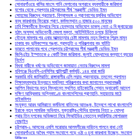
সোনারগাঁওয়ে খাসির মাংসে পানি মেশানোর অপরাধে ব্যবসায়ীকে জরিমানা
যশোর থেকে গ্রেপ্তার চট্টগ্রামের শীর্ষ ‘সন্ত্রাসী’ ডেভিড ইমন
সোহমের বিরুদ্ধে প্রতারণা, বিশ্বাসভঙ্গ ও প্রাণনাশের হুমকির অভিযোগ
বন্ধ কারখানায় ফিরেছে প্রাণ, কর্মসংস্থান ৩ হাজার ৫০০ মানুষের
ঢাবি শিক্ষার্থীকে উদ্ধারে গিয়ে হেনস্তার অভিযোগ ডাকসু নেতা এ বি জুবায়েরের
হঠাৎ অসুস্থ অভিনেত্রী মেঘলা মুক্তা, আইসিইউতে চলছে চিকিৎসা
যৌতুক মামলার পর এবার আত্মহত্যার চেষ্টা মামলায় নতুন বিপাকে প্রিন্স মামুন
ঢাকায় বড় ভূমিকম্পের শঙ্কা, প্রস্তুতি ও পরিকল্পনায় বড় ঘাটতি
ভারতে পালানোর পথে গ্রেপ্তার চট্টগ্রামের শীর্ষ সন্ত্রাসী ডেভিড ইমন
জিপিএইচ ইস্পাতকে ৫ কোটি টাকা জরিমানা, জুলাই যোদ্ধাদের কল্যাণে ব্যয়ের
নির্দেশ
বিধবা নারীকে ধর্ষণের অভিযোগে জামায়াত নেতার বিরুদ্ধে মামলা
হবিগঞ্জে বিএনপি-এনসিপির পাল্টাপাল্টি কর্মসূচি, ১৪৪ ধারা জারি
সরকারি নথি জালিয়াতি: রাঙ্গাবালীর এসি ল্যান্ড প্রত্যাহার, তদন্তে প্রশাসন
শিক্ষাব্যবস্থার উন্নয়নে সমন্বিত পরিকল্পনার কথা জানালেন প্রধানমন্ত্রী
আপিল বিভাগের নতুন সিদ্ধান্তে স্থগিত হাইকোর্টের শ্যোন অ্যারেস্ট আদেশ
দক্ষিণ আফ্রিকায় অগ্নিকাণ্ডে বাংলাদেশিদের প্রাণহানি, সহায়তায় মাঠে
হাইকমিশন
সংযুক্ত আরব আমিরাতে কর্মভিসা বাতিলের আতঙ্ক, উদ্বেগে লাখো বাংলাদেশি
ইরাকে নতুন সামরিক অভিযান, যুক্তরাষ্ট্র-সৌদির হামলায় নিহত ৮ যোদ্ধা
প্রায় তিন দশকের অভিজ্ঞতা নিয়ে সিআইডির নেতৃত্বে ব্যারিস্টার মোশাররফ
হোছাইন
চট্টগ্রাম-২ আসনের এমপি সরোয়ার আলমগীরের দায়িত্ব পালনে বাধা নেই
সোনারগাঁওয়ে অবৈধ গ্যাস সংযোগে গড়ে ওঠা ৩ চুনা কারখানা উচ্ছেদ, সংযোগ
বিচ্ছিন্ন