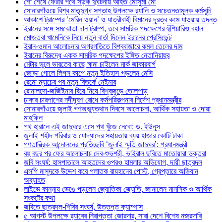
শো শেষে ফেরার পথে সড়ক দুর্ঘটনায় আহত মৌসুমী মৌ
সোনারগাঁওয়ে বিশ্ব মাতৃদুগ্ধ সপ্তাহ উপলক্ষে র‍্যালি ও সচেতনতামূলক কর্মসূচি
আকাশে ট্রাম্পের ‘মেরিন ওয়ান’ ও যাত্রীবাহী বিমানের দূরত্ব কমে যাওয়ায় তদন্ত
ইরানের সঙ্গে সমঝোতা চান ট্রাম্প, তবে সামরিক পদক্ষেপের হুঁশিয়ারিও বহাল
মোজতবা খামেনিকে নিয়ে নতুন বার্তা দিলেন ইরানের প্রেসিডেন্ট
ইরান-ওমান আলোচনার অগ্রগতিতে বিশ্ববাজারে কমল তেলের দাম
ইরানের বিরুদ্ধে একক সামরিক পদক্ষেপের ইঙ্গিত নেতানিয়াহুর
মেটার ভুলে ভারতের কাছে ক্ষমা চাইলেন মার্ক জাকারবার্গ
জোড়া গোলে লিগস কাপে নতুন ইতিহাস গড়লেন মেসি
রেমো ম্যাচের পর নতুন বিতর্কে নেইমার
রোনালদো-জর্জিইনার বিয়ে নিয়ে বিশ্বজুড়ে তোলপাড়
ঢাকার চারপাশের নদীদূষণ রোধে কর্মপরিকল্পনার নির্দেশ প্রধানমন্ত্রীর
সোনারগাঁওয়ে জুলাই গণঅভ্যুত্থান দিবসে আলোচনা, আর্থিক সহায়তা ও দোয়া
মাহফিল
পথ হারালে এই জাদুঘরে এসে পথ খুঁজে নেবো: ড. ইউনূস
জুলাই শহীদ পরিবার ও যোদ্ধাদের সহায়তায় ব্যয় হাজার কোটি টাকা
গণতান্ত্রিক আন্দোলনের প্রতিচ্ছবি ‘জুলাই স্মৃতি জাদুঘর’: প্রধানমন্ত্রী
বহু বছর পর ফের আলোচনায় দেব-শুভশ্রী, ভাইরাল ছবিতে মাতোয়ারা ভক্তরা
জবি সংঘর্ষ: হাসপাতালে আহতদের ওপরও হামলার অভিযোগ, দায়ী ছাত্রদল
এসপি মাসুদকে উদ্দেশ করে পলাতক রায়হানের পোস্ট, গ্রেপ্তারে অভিযান
অব্যাহত
লাইভে কান্নায় ভেঙে পড়লেন জ্যোতিকা জ্যোতি, জানালেন মানসিক ও আর্থিক
সংকটের কথা
জবিতে ছাত্রদল-শিবির সংঘর্ষ, উত্তপ্ত ক্যাম্পাস
৫ আগস্ট উপলক্ষে র‌্যাবের নিরাপত্তা জোরদার, সারা দেশে বিশেষ নজরদারি