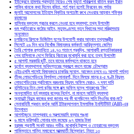
ইউক্রেনে হামলার প্রস্তুতি নিয়েও শেষ মুহূর্তে পরিকল্পনা বাতিল করল ইরান
শাকিব খানকে কথা দিলেন ববিতা, শর্ত পূরণ হলেই ফিরবেন বড় পর্দায়
জুলাই আন্দোলনের ইতিহাস বিকৃতির অপচেষ্টা রুখে দেওয়ার আহ্বান শফিকুর
রহমানের
হাসিনার বক্তব্য প্রচার করলে নেওয়া হবে ব্যবস্থা: তথ্য উপদেষ্টা
গুম প্রতিরোধে কঠোর আইন, মৃত্যুদণ্ডসহ নতুন বিধানের সড়া মন্ত্রিসভায়
অনুমোদন
চলচ্চিত্র শিল্পকে ডিজিটাল যুগের উপযোগী করার আহ্বান তথ্যমন্ত্রীর
সিলেটে ২৬ দিন ধরে নিখোঁজ বিমানবন্দর কর্মকর্তা আরিফুল্লাহ জেলিন
তৈরি পোশাক রপ্তানিতে ১৪.৭৩ শতাংশ প্রবৃদ্ধি, আশাবাদী রপ্তানিকারকরা
শেখ হাসিনাকে দেশে ফিরিয়ে বিচারের মুখোমুখি করা হবে: তথ্য উপদেষ্টা
৫ আগস্ট সরকারি ছুটি, তবে যাদের কর্মস্থলে থাকতে হবে
দুর্যোগ ব্যবস্থাপনা অধিদপ্তরের প্রকল্পে বদলে যাচ্ছে চৌদ্দগ্রাম
এইচএসসি পাসেই বিমানবন্দরে চাকরির সুযোগ, আবেদন চলবে ৩১ আগস্ট পর্যন্ত
তীব্র লোডশেডিংয়ে বিপর্যস্ত সোনারগাঁ, দিনে মিলছে মাত্র ৪-৫ ঘণ্টা বিদ্যুৎ
লোডশেডিংয়ের প্রতিবাদে বরগুনায় বিদ্যুৎ অফিস ঘেরাও, ৭ দফা দাবি
হলিউডের তিন মেগা ছবির সঙ্গে বক্স অফিস যুদ্ধে শাহরুখের ‘কিং’
অননুমোদিত হর্ন ব্যবহার বন্ধের নির্দেশ, না মানলে আইনি ব্যবস্থা
অ্যাডাল্ট ফিল্মে কাজের কথা জানার পর কী বলেছিলেন সানি লিওনির বাবা-মা?
সেনাবাহিনী প্রধান কর্তৃক আর্মি ইন্টারন্যাশনাল ইসলামিক ইনস্টিটিউট (AIII)-এর
উদ্বোধন
আগস্টজুড়ে তাপপ্রবাহ ও স্বল্পমেয়াদি বন্যার শঙ্কা
৬ মাসে ভরিপ্রতি সোনার দাম কমেছে ৬৭ হাজার টাকা
হরমুজ প্রণালী সংকট আরও গভীর, মুখোমুখি ট্রাম্প ও তেহরানের বক্তব্য
পাকিস্তানে শান্তি সমাবেশে আত্মঘাতী বিস্ফোরণ, নিহত ১৩