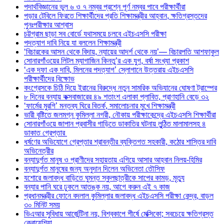
পদার্থবিজ্ঞানের ভুল ৬ ও ৭ নম্বর প্রশ্নে পূর্ণ নম্বর পাবে পরীক্ষার্থীরা
পড়ার টেবিলে ফিরতে শিক্ষার্থীদের প্রতি শিক্ষামন্ত্রীর আহ্বান, ক্ষতিগ্রস্তদের
পুনঃপরীক্ষার আশ্বাস
চট্টগ্রাম ছাড়া সব বোর্ডে যথাসময়ে চলবে এইচএসসি পরীক্ষা
পদত্যাগ দাবি নিয়ে যা বললেন শিক্ষামন্ত্রী
‘বিচারকের আসন থেকে বিদায়, ন্যায়ের আদর্শ থেকে নয়’— বিচারপতি আশফাকুল
সোনারগাঁওয়ের লিটল ম্যাগাজিন কিনতু’র এক যুগ, বর্ষা সংখ্যা প্রকাশ
‘এক দফা এক দাবি, মিলনের পদত্যাগ’ স্লোগানে উত্তরায় এইচএসসি
পরীক্ষার্থীদের বিক্ষোভ
কংগ্রেসকে চিঠি দিয়ে ইরানের বিরুদ্ধে নতুন সামরিক অভিযানের ঘোষণা ট্রাম্পের
৮ দিনের বন্যায় কক্সবাজারের ৪৯ শতাংশ এলাকা প্লাবিত, প্রাণহানি বেড়ে ৩২
‘ফার্মের মুরগি’ মন্তব্য ঘিরে বিতর্ক, সমালোচনার মুখে শিক্ষামন্ত্রী
ভারী বৃষ্টিতে জলমগ্ন কুমিল্লা নগরী, নৌকায় পরীক্ষাকেন্দ্রে এইচএসসি শিক্ষার্থীরা
সোনারগাঁওয়ে জাপান প্রবাসীর গাড়িতে ডাকাতির ঘটনায় লুন্ঠিত মালামালসহ ৪
ডাকাত গ্রেপ্তার
ধর্ষণের অভিযোগে গ্রেপ্তার শ্রাবন্তীর ব্যক্তিগত সহকারী, কঠোর শাস্তির দাবি
অভিনেত্রীর
বন্যাদুর্গত মানুষ ও প্রাণীদের সহায়তায় এগিয়ে আসার আহ্বান নিলয়-হিমির
বন্যাদুর্গত মানুষের জন্য অনুদান দিলেন অভিনেতা তৌসিফ
যশোরে জলাবদ্ধ বাড়িতে ঘুমন্ত স্কুলছাত্রীকে সাপের কামড়, মৃত্যু
বন্যার পানি ঘরে ঢুকলে আতঙ্ক নয়, আগে করুন এই ৭ কাজ
প্রধানমন্ত্রীর ফোনে বদলাল কুমিল্লার জলাবদ্ধ এইচএসসি পরীক্ষা কেন্দ্র, বাড়ল
৩০ মিনিট সময়
ভিএআর সুবিধায় আর্জেন্টিনা নয়, বিশ্বকাপে শীর্ষে মেক্সিকো; সবচেয়ে ক্ষতিগ্রস্ত
ক্রোয়েশিয়া