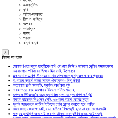
মতামত
এক্সক্লুসিভ
কৃষি
আইন-আদালত
শিল্প ও সাহিত্য
অপরাধ
গণমাধ্যম
জবস
প্রবাস
রান্না বান্না
X
নিউজ আপডেট
সোনারগাঁওয়ে স্কুল ছাত্রীকে লাথি দেওয়ার ভিডিও ভাইরাল :পুলিশ সমাজসেবার
তত্ত্বাবধানে পরিবারের জিম্মায় দিল সেই কিশোরকে
একসাথে ৫ এমপি, উন্নয়ন ও নারায়ণগঞ্জের প্রশ্নে এক থাকার প্রত্যয়
না.গঞ্জের স্বার্থে আমরা সকলে ঐক্যবদ্ধ– দিপু ভূঁইয়া
ফতুল্লায় দুর্ধষ ডাকাতি, স্বর্ণালংকার টাকা লুট
নারায়ণগঞ্জে বন্ধ কারখানায় মিললো গলিত মরদেহ
রূপগঞ্জে ইউএনও’র নেতৃত্বে পরিচ্ছন্নতা ও বৃক্ষরোপণ কর্মসূচি
বাবাকে হারালেন লিওনেল মেসি, ৬৮ বছর বয়সে হোর্হের মৃত্যু
জুলাই জাদুঘরকে জাতীয় ইতিহাস চর্চার কেন্দ্র বানাতে হবে: নাহিদ
এমন স্বাস্থ্যব্যবস্থা চাই, যেন কাউকে বিদেশমুখী হতে না হয়: প্রধানমন্ত্রী
সত্যের মুখোমুখি হতে চাইলে শেখ হাসিনা অবশ্যই ফিরবেন: আইনমন্ত্রী