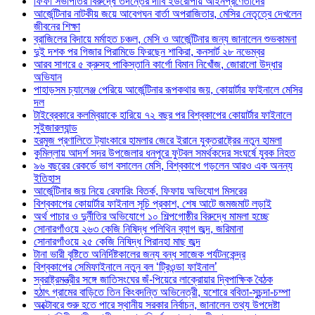
ফিফা সভাপতির বিরুদ্ধে তদন্তের দাবি ইউরোপীয় আইনপ্রণেতাদের
আর্জেন্টিনার নাটকীয় জয়ে আবেগঘন বার্তা অপরাজিতার, মেসির নেতৃত্বে দেখলেন
জীবনের শিক্ষা
ব্রাজিলের বিদায়ে মর্মাহত চঞ্চল, মেসি ও আর্জেন্টিনার জন্য জানালেন শুভকামনা
দুই দশক পর গিজার পিরামিডে ফিরছেন শাকিরা, কনসার্ট ২৮ নভেম্বর
আরব সাগরে ৫ ক্রুসহ পাকিস্তানি কার্গো বিমান নিখোঁজ, জোরালো উদ্ধার
অভিযান
পাহাড়সম চ্যালেঞ্জ পেরিয়ে আর্জেন্টিনার রূপকথার জয়, কোয়ার্টার ফাইনালে মেসির
দল
টাইব্রেকারে কলম্বিয়াকে হারিয়ে ৭২ বছর পর বিশ্বকাপের কোয়ার্টার ফাইনালে
সুইজারল্যান্ড
হরমুজ প্রণালিতে ট্যাংকারে হামলার জেরে ইরানে যুক্তরাষ্ট্রের নতুন হামলা
কুমিল্লায় আদর্শ সদর উপজেলার ধনপুরে ফুটবল সমর্থকদের সংঘর্ষে যুবক নিহত
৯৬ বছরের রেকর্ডে ভাগ বসালেন মেসি, বিশ্বকাপে গড়লেন আরও এক অনন্য
ইতিহাস
আর্জেন্টিনার জয় নিয়ে রেফারিং বিতর্ক, ফিফায় অভিযোগ মিসরের
বিশ্বকাপের কোয়ার্টার ফাইনাল সূচি প্রকাশ, শেষ আটে জমজমাট লড়াই
অর্থ পাচার ও দুর্নীতির অভিযোগে ১০ শিল্পগোষ্ঠীর বিরুদ্ধে মামলা হচ্ছে
সোনারগাঁওয়ে ২৬৩ কেজি নিষিদ্ধ পলিথিন ব্যাগ জব্দ, জরিমানা
সোনারগাঁওয়ে ২৫ কেজি নিষিদ্ধ পিরানহা মাছ জব্দ
টানা ভারী বৃষ্টিতে অনির্দিষ্টকালের জন্য বন্ধ সাজেক পর্যটনকেন্দ্র
বিশ্বকাপের সেমিফাইনালে নতুন বল ‘ট্রিওন্ডা ফাইনাল’
স্বরাষ্ট্রমন্ত্রীর সঙ্গে জাতিসংঘের জঁ-পিয়েরে লাক্রোয়ার দ্বিপাক্ষিক বৈঠক
হঠাৎ গ্রামের বাড়িতে তিন কিংবদন্তি অভিনেত্রী, যশোরে ববিতা-সুচন্দা-চম্পা
অক্টোবরে শুরু হতে পারে স্থানীয় সরকার নির্বাচন, জানালেন তথ্য উপদেষ্টা