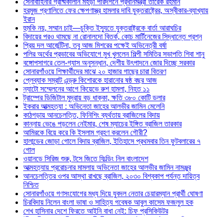
সেনাবাহিনীর গ্রীষ্মকালীন মহড়া পরিদর্শনে প্রধানমন্ত্রী তারেক রহমান
হরমুজ প্রণালিতে ফের ক্ষেপণাস্ত্র হামলার দাবি যুক্তরাষ্ট্রের, অস্বীকার-ব্যাখ্যায়
ইরান
হুমকি নয়, সম্মান চাই—চুক্তি ইস্যুতে যুক্তরাষ্ট্রকে বার্তা আরাঘচির
বিদায়ের পরও থামছে না রোনালদো বিতর্ক, কোচ মার্টিনেজের সিদ্ধান্তে প্রশ্ন
প্রিয় দল আর্জেন্টিনা, তবু আজ মিশরের পক্ষেই অভিনেত্রী বর্ষা
পলির অর্থের প্রভাবের অভিযোগে মুখ খুললেন শিল্পী সমিতির সভাপতি শিবা শানু
বঙ্গোপসাগরে তেল-গ্যাস অনুসন্ধান, দেশীয় উৎপাদনে জোর দিচ্ছে সরকার
সোনারগাঁওয়ে শিক্ষার্থীদের মাঝে ২০ হাজার গাছের চারা বিতরণ
প্লেব্যাক সম্রাট এন্ড্রু কিশোরকে হারানোর ষষ্ঠ বছর আজ
ন্যাটো সম্মেলনের আগে কিয়েভে রুশ হামলা, নিহত ১১
ট্রাম্পের ডিজিটাল মুদ্রায় বড় ধাক্কা, ক্ষতি ৩৮০ কোটি ডলার
ইকরার আত্মহত্যা : অভিনেতা জাহের আলভীর জামিন মেলেনি
কাঠগড়ায় আনচেলত্তি, ফিনিশিং ব্যর্থতায় ব্রাজিলের বিদায়
কান্নায় ভেঙে পড়লেন নেইমার, শেষ ম্যাচের ইঙ্গিত ব্রাজিল তারকার
আমিরকে বিয়ে করে কি ইসলাম গ্রহণ করলেন গৌরী?
হালান্ডের জোড়া গোলে বিদায় ব্রাজিল, ইতিহাসে প্রথমবার তিন ফুটবলারের ৭
গোল
ওয়ানডে সিরিজ শুরু, টসে জিতে ফিল্ডিং নিল বাংলাদেশ
আত্মহত্যায় প্ররোচনার মামলায় অভিনেতা জাহের আলভীর জামিন নামঞ্জুর
আনচেলত্তির ওপর আস্থা রাখছে ব্রাজিল, ২০৩০ বিশ্বকাপ পর্যন্ত দায়িত্ব
নিশ্চিত
সোনারগাঁওয়ে গণসংযোগের মধ্য দিয়ে যুবদল নেতার চেয়ারম্যান প্রার্থী ঘোষণা
চিরবিদায় নিলেন বাংলা ভাষা ও সাহিত্য গবেষক আবুল কাসেম ফজলুল হক
শেখ হাসিনার দেশে ফিরতে আইনি বাধা নেই: চিফ প্রসিকিউটর