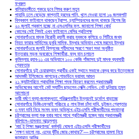
ফখরুল
বালিয়াডাঙ্গীতে পুকূরে ডুবে শিশুর করুণ মৃত্যু
পাহাড়ি ঢলে বেড়েছে কাপ্তাই হ্রদের পানি, খুলে দেওয়া হলো ১৬ জলকপাট
বিশ্বকাপ ফাইনালে থাকছেন ট্রাম্প, চ্যাম্পিয়নদের জন্য থাকছে বিশেষ রিং
২০ জুলাই প্রকাশ হচ্ছে না এসএসসির ফল, জানালো শিক্ষা বোর্ড
কোলের সেই শিশুই এখন ফাইনালে মেসির প্রতিপক্ষ
সোনারগাঁওয়ে মাদক বিরোধী র‌্যালী করায় যুবককে কুপিয়ে ও পিটিয়ে জখম
নিহত ফায়ার সার্ভিসের ডুবুরি সাদিক, উদ্ধার অভিযান শেষে মরদেহ উদ্ধার
সোনারগাঁওয়ে জুলাই বিপ্লবের শহীদদের স্মরণে স্মরণ সভা অনুষ্ঠিত
উত্তরায় সড়ক অবরোধে শিক্ষার্থীরা, বন্ধ যান চলাচল
কুমিল্লায় র‍্যাব-১১ এর অভিযানে ১০০ কেজি গাঁজাসহ দুই মাদক ব্যবসায়ী
গ্রেফতার
সোনারগাঁয়ে দুই চেয়ারম্যান প্রার্থীর একই স্থানে সভাকে কেন্দ্র করে উত্তেজনা
আদমজী ইপিজেডে কাপড়ের গোডাউনে ভয়াবহ আগুন
২১ ক্যাটাগরিতে প্রাথমিক শিক্ষা পদক বিতরণ করলেন প্রধানমন্ত্রী
অভিষেকের আগেই সেন্ট স্যাটিন ছাড়লেন লেক্সি লেভিন, নেট দুনিয়ায় তুমুল
আলোচনা
ভারী বর্ষণে বন্যা-জলাবদ্ধতা: পরিকল্পনাহীন উন্নয়নই দুর্ভোগ বাড়াচ্ছে
সোনারগাঁয়ে ডিজিএফআই পরিচয়ে ৫ লাখ টাকা চাঁদা দাবি, দুইজন গ্রেপ্তার
৩ দফা দাবি নিয়ে সংসদ ভবন অভিমুখে এইচএসসি পরীক্ষার্থীদের পদযাত্রা
চট্টগ্রামের বন্যা শুরু হবার সাথে সাথে প্রতিমন্ত্রী হজ্বে আর প্রধানমন্ত্রী
বরিশালে–হাসনাত আব্দুল্লাহ
‘মার্চ টু শিক্ষা মন্ত্রণালয়’ কর্মসূচি ঘোষণা এইচএসসি পরীক্ষার্থীদের
‘লক্ষণ ভালো নয়, এদের খুঁটির জোর কোথায়?’— চট্টগ্রামের হামলা নিয়ে
জামায়াত আমির