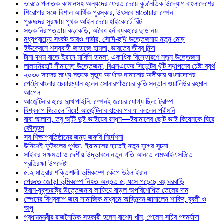
ভারতে পলাতক কামালসহ অন্যদের ফেরত চেয়ে কূটনৈতিক উদ্যোগ বাংলাদেশের
শিরোপার সঙ্গে বিশাল আর্থিক পুরস্কার, উৎসবে মাতোয়ারা স্পেন
পুরুষদের সুরক্ষায় পৃথক আইন চেয়ে হাইকোর্টে রিট
সড়ক নিরাপত্তায় কড়াকড়ি, অবৈধ হর্ন ব্যবহারে ছাড় নয়
মধ্যপ্রাচ্যে সংকট আরও গভীর, সৌদি-হুথি উত্তেজনায় নতুন মোড়
ইউক্রেনে শস্যবাহী জাহাজে হামলা, ভারতের তীব্র নিন্দা
টানা দশম রাতে ইরানে মার্কিন হামলা, একাধিক বিস্ফোরণে নতুন উত্তেজনা
লালমনিরহাট সীমান্তে উত্তেজনা, বিএসএফের সিমেন্টের খুঁটি স্থাপনের চেষ্টা ব্যর্থ
২০৩০ সালের মধ্যে সড়কে মৃত্যু অর্ধেকে নামানোর অঙ্গীকার বাংলাদেশের
পেট্রোবাংলার চেয়ারম্যান হলেন সোনারগাঁওয়ের কৃতি সন্তান ওয়ালিউর রহমান
আপেল
আর্জেন্টিনার হারে দুঃখ পাইনি, স্পেনই জয়ের যোগ্য ছিল: ট্রাম্প
বিশ্বকাপ জিতলে বিয়ে! আর্জেন্টিনার হারের পর যা বললেন পরীমনি
বাবা আলাদা, তবু অটুট দুই ভাইয়ের বন্ধন—ইয়ামালের ছোট ভাই কিয়েনকে ঘিরে
কৌতূহল
সব শিক্ষাপ্রতিষ্ঠানের জন্য জরুরি নির্দেশনা
উনিশেই ফুটবলের পূর্ণতা, ইয়ামালের হাতেই নতুন যুগের সূচনা
সাইবার সক্ষমতা ও দেশীয় উদ্ভাবনে নতুন গতি আনতে এমআইএসটিতে
প্রতিরক্ষা উপদেষ্টা
৫.২ মাত্রার শক্তিশালী ভূমিকম্পে কেঁপে উঠল ইরান
পেরুতে জোড়া ভূমিকম্পে নিহত অন্তত ৫, ধসে পড়েছে বহু ঘরবাড়ি
ইরান-যুক্তরাষ্ট্র উত্তেজনায় লাফিয়ে বাড়ল অপরিশোধিত তেলের দাম
স্পেনের বিশ্বকাপ জয়ে সামাজিক মাধ্যমে অভিনন্দন জানালেন শাকিব, বুবলী ও
অপু
প্রধানমন্ত্রীর রাজনৈতিক সহকারী হলেন রাশেদ খাঁন, পেলেন সচিব পদমর্যাদা