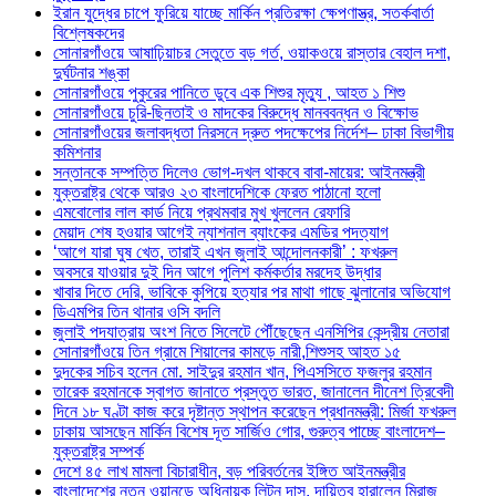
ইরান যুদ্ধের চাপে ফুরিয়ে যাচ্ছে মার্কিন প্রতিরক্ষা ক্ষেপণাস্ত্র, সতর্কবার্তা
বিশ্লেষকদের
সোনারগাঁওয়ে আষাঢ়িয়াচর সেতুতে বড় গর্ত, ওয়াকওয়ে রাস্তার বেহাল দশা,
দুর্ঘটনার শঙ্কা
সোনারগাঁওয়ে পুকুরের পানিতে ডুবে এক শিশুর মৃত্যু , আহত ১ শিশু
সোনারগাঁওয়ে চুরি-ছিনতাই ও মাদকের বিরুদ্ধে মানববন্ধন ও বিক্ষোভ
সোনারগাঁওয়ের জলাবদ্ধতা নিরসনে দ্রুত পদক্ষেপের নির্দেশ– ঢাকা বিভাগীয়
কমিশনার
সন্তানকে সম্পত্তি দিলেও ভোগ-দখল থাকবে বাবা-মায়ের: আইনমন্ত্রী
যুক্তরাষ্ট্র থেকে আরও ২৩ বাংলাদেশিকে ফেরত পাঠানো হলো
এমবোলোর লাল কার্ড নিয়ে প্রথমবার মুখ খুললেন রেফারি
মেয়াদ শেষ হওয়ার আগেই ন্যাশনাল ব্যাংকের এমডির পদত্যাগ
‘আগে যারা ঘুষ খেত, তারাই এখন জুলাই আন্দোলনকারী’ : ফখরুল
অবসরে যাওয়ার দুই দিন আগে পুলিশ কর্মকর্তার মরদেহ উদ্ধার
খাবার দিতে দেরি, ভাবিকে কুপিয়ে হত্যার পর মাথা গাছে ঝুলানোর অভিযোগ
ডিএমপির তিন থানার ওসি বদলি
জুলাই পদযাত্রায় অংশ নিতে সিলেটে পৌঁছেছেন এনসিপির কেন্দ্রীয় নেতারা
সোনারগাঁওয়ে তিন গ্রামে শিয়ালের কামড়ে নারী,শিশুসহ আহত ১৫
দুদকের সচিব হলেন মো. সাইদুর রহমান খান, পিএসসিতে ফজলুর রহমান
তারেক রহমানকে স্বাগত জানাতে প্রস্তুত ভারত, জানালেন দীনেশ ত্রিবেদী
দিনে ১৮ ঘণ্টা কাজ করে দৃষ্টান্ত স্থাপন করেছেন প্রধানমন্ত্রী: মির্জা ফখরুল
ঢাকায় আসছেন মার্কিন বিশেষ দূত সার্জিও গোর, গুরুত্ব পাচ্ছে বাংলাদেশ–
যুক্তরাষ্ট্র সম্পর্ক
দেশে ৪৫ লাখ মামলা বিচারাধীন, বড় পরিবর্তনের ইঙ্গিত আইনমন্ত্রীর
বাংলাদেশের নতুন ওয়ানডে অধিনায়ক লিটন দাস, দায়িত্ব হারালেন মিরাজ