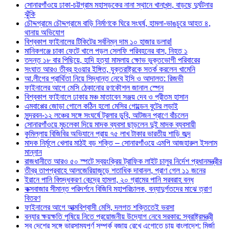
সোনারগাঁওয়ে ঢাকা-চট্টগ্রাম মহাসড়কের নানা স্থানে খানাখন্দ, বাড়ছে দুর্ঘটনার
ঝুঁকি
চৌদ্দগ্রামে চৌদ্দগ্রামে বাড়ি নির্মাণকে ঘিরে সংঘর্ষ, হামলা-ভাঙচুরে আহত ৪,
থানায় অভিযোগ
বিশ্বকাপ ফাইনালের টিকিটের সর্বনিম্ন দাম ১০ হাজার ডলার!
মানিকগঞ্জে চাকা ফেটে খালে পড়ল সেলফি পরিবহনের বাস, নিহত ১
তদন্ত ১৮ বার পিছিয়ে, হাদি হত্যা মামলায় ক্ষোভ ভুক্তভোগী পরিবারের
সংঘাত আরও তীব্র হওয়ার ইঙ্গিত, যুক্তরাষ্ট্রকে সতর্ক করলেন খামেনি
আ.লীগের প্রার্থিতা নিয়ে সিদ্ধান্ত নেবে ইসি ও আদালত: রিজভী
ফাইনালের আগে মেসি ঠেকানোর রণকৌশল জানাল স্পেন
বিশ্বকাপ ফাইনালে ঢাকার মঞ্চ মাতাবেন সঞ্জয় দেব ও প্রীতম হাসান
এমবাপ্পের জোড়া গোলে কঠিন হলো মেসির গোল্ডেন বুটের লড়াই
সুন্দরবন-১২ লঞ্চের সঙ্গে সংঘর্ষে ট্রলার ডুবি, আটজন প্রাণে বাঁচলেন
সোনারগাঁওয়ে মুচলেকা দিয়ে মাদক ব্যবসা ছাড়লেন দুই মাদক ব্যবসায়ী
কুমিল্লায় বিজিবির অভিযানে প্রায় ৭৫ লাখ টাকার ভারতীয় শাড়ি জব্দ
মাদক নির্মূলে খেলার মাঠই বড় শক্তি – সোনারগাঁওয়ে এমপি আজহারুল ইসলাম
মান্নান
রাজধানীতে আরও ৫০ স্পটে স্বয়ংক্রিয় ট্রাফিক লাইট চালুর নির্দেশ প্রধানমন্ত্রীর
তীব্র তাপপ্রবাহে আলজেরিয়াজুড়ে শতাধিক দাবানল, প্রাণ গেল ১১ জনের
ইরানে পানি বিশুদ্ধকরণ কেন্দ্রে হামলা, ২০ গ্রামের পানি সরবরাহ বন্ধ
কক্সবাজার সীমান্ত পরিদর্শনে বিজিবি মহাপরিচালক, বন্যাদুর্গতদের মাঝে ত্রাণ
বিতরণ
ফাইনালের আগে আত্মবিশ্বাসী মেসি, দলগত শক্তিতেই ভরসা
বন্যার ক্ষয়ক্ষতি পুষিয়ে নিতে প্রয়োজনীয় উদ্যোগ নেবে সরকার: স্বরাষ্ট্রমন্ত্রী
সব দেশের সঙ্গে ভারসাম্যপূর্ণ সম্পর্ক বজায় রেখে এগোতে চায় বাংলাদেশ: মির্জা