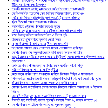
বগুড়ায় আল-মোস্তফা গ্রুপের সহযোগী প্রতিষ্ঠান হেরিটেজ পলিমার অ্যান্ড ল্যামি
টিউবসের ডিপো শুভ উদ্বোধন
প্রকৃতি সংরক্ষণ করেই কক্সবাজারে পর্যটন উন্নয়ন: স্বরাষ্ট্রমন্ত্রী
সৌদি-সমর্থিত ইয়েমেনি সেনা শিবিরে হুথিদের হামলা, নিহত ৫৮
‘নাটক বাদ দিয়ে প্রতিশ্রুতি পূরণ করুন’, ট্রাম্পকে কলিবফ
হঠাৎ ডিভোর্স মামলা প্রত্যাহার সঙ্গীতার
মহাখালীতে ট্রেনের ধাক্কায় তরুণের মৃত্যু
মেসিকে হত্যা ও রোনালদোর হোটেলে হামলার পরিকল্পনা ফাঁস
ঈদে মিলাদুন্নবীতে আমিরাতে টানা ৩ দিনের ছুটি
রাজবাড়ীতে ছুরিকাঘাতে যুবলীগ নেতা নিহত
ছেলে থিয়াগো কি বার্সায় যাচ্ছে? যা বললেন মেসি
তনু হত্যা মামলায় ফের গ্রেপ্তার সাবেক সেনাসদস্য হাফিজুর
সোনারগাঁওয়ে এক স্কুলছাত্রীকে লাথি মারার ভিডিও ভাইরাল
আড়াইহাজারে নারীকে ব্যবহার করে ‘হানি ট্র্যাপ’, অপহরণের পর মুক্তিপণ আদায়,
গ্রেপ্তার ৩
রূপগঞ্জে খাবার পানির জন্য হাহাকার, চরম দুর্ভোগে লাখো মানুষ
শহীদ পরিবারের পাশে থাকবো-দিপু ভূঁইয়া
বন্দরে নতুন পানির পাম্প স্থাপনের দাবিতে বিক্ষোভ মিছিল ও মানববন্ধন
সিদ্ধিরগঞ্জে সন্ত্রাসবিরোধী মামলায় ছাত্রলীগ-তাতীলীগের দুই নেতা গ্রেপ্তার ‎
কাঁচামরিচের দাম কমলেও নারায়ণগঞ্জে চড়া সবজির বাজার
সোনারগাঁওয়ে অটোরিকশা চালক হত্যার বিচারের দাবিতে মানববন্ধন ও বিক্ষোভ
মিছিল
চার বগি লাইনচ্যুত, ঢাকা-ময়মনসিংহ রেলপথে ট্রেন চলাচল বন্ধ
সিলেটে দুই যাত্রীবাহী বাসের মুখোমুখি সংঘর্ষে নিহত ৯, আহত অন্তত ১৫
সোনারগাঁওয়ে অটোরিকশাচালকের রহস্যজনক মৃত্যু