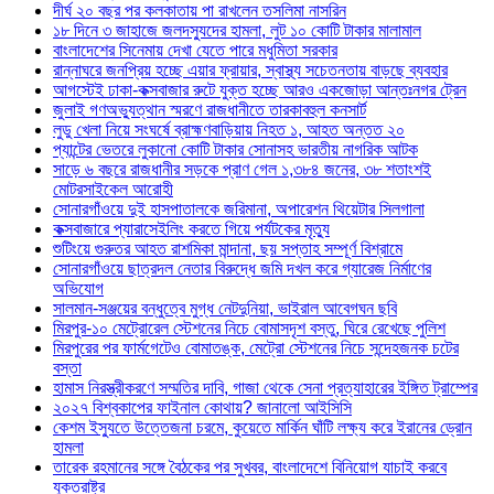
দীর্ঘ ২০ বছর পর কলকাতায় পা রাখলেন তসলিমা নাসরিন
১৮ দিনে ৩ জাহাজে জলদস্যুদের হামলা, লুট ১০ কোটি টাকার মালামাল
বাংলাদেশের সিনেমায় দেখা যেতে পারে মধুমিতা সরকার
রান্নাঘরে জনপ্রিয় হচ্ছে এয়ার ফ্রায়ার, স্বাস্থ্য সচেতনতায় বাড়ছে ব্যবহার
আগস্টেই ঢাকা-কক্সবাজার রুটে যুক্ত হচ্ছে আরও একজোড়া আন্তঃনগর ট্রেন
জুলাই গণঅভ্যুত্থান স্মরণে রাজধানীতে তারকাবহুল কনসার্ট
লুডু খেলা নিয়ে সংঘর্ষে ব্রাহ্মণবাড়িয়ায় নিহত ১, আহত অন্তত ২০
প্যান্টের ভেতরে লুকানো কোটি টাকার সোনাসহ ভারতীয় নাগরিক আটক
সাড়ে ৬ বছরে রাজধানীর সড়কে প্রাণ গেল ১,৩৮৪ জনের, ৩৮ শতাংশই
মোটরসাইকেল আরোহী
সোনারগাঁওয়ে দুই হাসপাতালকে জরিমানা, অপারেশন থিয়েটার সিলগালা
কক্সবাজারে প্যারাসেইলিং করতে গিয়ে পর্যটকের মৃত্যু
শুটিংয়ে গুরুতর আহত রাশমিকা মান্দানা, ছয় সপ্তাহ সম্পূর্ণ বিশ্রামে
সোনারগাঁওয়ে ছাত্রদল নেতার বিরুদ্ধে জমি দখল করে গ্যারেজ নির্মাণের
অভিযোগ
সালমান-সঞ্জয়ের বন্ধুত্বে মুগ্ধ নেটদুনিয়া, ভাইরাল আবেগঘন ছবি
মিরপুর-১০ মেট্রোরেল স্টেশনের নিচে বোমাসদৃশ বস্তু, ঘিরে রেখেছে পুলিশ
মিরপুরের পর ফার্মগেটেও বোমাতঙ্ক, মেট্রো স্টেশনের নিচে সন্দেহজনক চটের
বস্তা
হামাস নিরস্ত্রীকরণে সম্মতির দাবি, গাজা থেকে সেনা প্রত্যাহারের ইঙ্গিত ট্রাম্পের
২০২৭ বিশ্বকাপের ফাইনাল কোথায়? জানালো আইসিসি
কেশম ইস্যুতে উত্তেজনা চরমে, কুয়েতে মার্কিন ঘাঁটি লক্ষ্য করে ইরানের ড্রোন
হামলা
তারেক রহমানের সঙ্গে বৈঠকের পর সুখবর, বাংলাদেশে বিনিয়োগ যাচাই করবে
যুক্তরাষ্ট্র