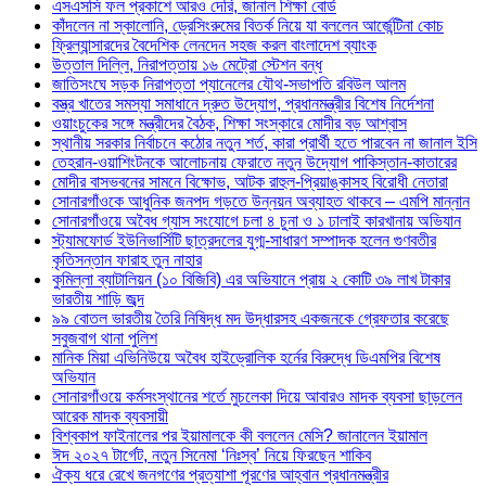
এসএসসি ফল প্রকাশে আরও দেরি, জানাল শিক্ষা বোর্ড
কাঁদলেন না স্কালোনি, ড্রেসিংরুমের বিতর্ক নিয়ে যা বললেন আর্জেন্টিনা কোচ
ফ্রিল্যান্সারদের বৈদেশিক লেনদেন সহজ করল বাংলাদেশ ব্যাংক
উত্তাল দিল্লি, নিরাপত্তায় ১৬ মেট্রো স্টেশন বন্ধ
জাতিসংঘে সড়ক নিরাপত্তা প্যানেলের যৌথ-সভাপতি রবিউল আলম
বস্ত্র খাতের সমস্যা সমাধানে দ্রুত উদ্যোগ, প্রধানমন্ত্রীর বিশেষ নির্দেশনা
ওয়াংচুকের সঙ্গে মন্ত্রীদের বৈঠক, শিক্ষা সংস্কারে মোদীর বড় আশ্বাস
স্থানীয় সরকার নির্বাচনে কঠোর নতুন শর্ত, কারা প্রার্থী হতে পারবেন না জানাল ইসি
তেহরান-ওয়াশিংটনকে আলোচনায় ফেরাতে নতুন উদ্যোগ পাকিস্তান-কাতারের
মোদীর বাসভবনের সামনে বিক্ষোভ, আটক রাহুল-প্রিয়াঙ্কাসহ বিরোধী নেতারা
সোনারগাঁওকে আধুনিক জনপদ গড়তে উন্নয়ন অব্যাহত থাকবে – এমপি মান্নান
সোনারগাঁওয়ে অবৈধ গ্যাস সংযোগে চলা ৪ চুনা ও ১ ঢালাই কারখানায় অভিযান
স্ট্যামফোর্ড ইউনিভার্সিটি ছাত্রদলের যুগ্ম-সাধারণ সম্পাদক হলেন গুণবতীর
কৃতিসন্তান ফারাহ তুন নাহার
কুমিল্লা ব্যাটালিয়ন (১০ বিজিবি) এর অভিযানে প্রায় ২ কোটি ৩৯ লাখ টাকার
ভারতীয় শাড়ি জব্দ
৯৯ বোতল ভারতীয় তৈরি নিষিদ্ধ মদ উদ্ধারসহ একজনকে গ্রেফতার করেছে
সবুজবাগ থানা পুলিশ
মানিক মিয়া এভিনিউয়ে অবৈধ হাইড্রোলিক হর্নের বিরুদ্ধে ডিএমপির বিশেষ
অভিযান
সোনারগাঁওয়ে কর্মসংস্থানের শর্তে মুচলেকা দিয়ে আবারও মাদক ব্যবসা ছাড়লেন
আরেক মাদক ব্যবসায়ী
বিশ্বকাপ ফাইনালের পর ইয়ামালকে কী বললেন মেসি? জানালেন ইয়ামাল
ঈদ ২০২৭ টার্গেট, নতুন সিনেমা ‘নিঃস্ব’ নিয়ে ফিরছেন শাকিব
ঐক্য ধরে রেখে জনগণের প্রত্যাশা পূরণের আহ্বান প্রধানমন্ত্রীর