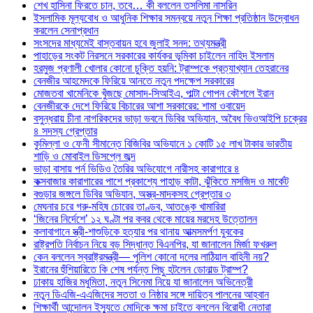
শেখ হাসিনা ফিরতে চান, তবে… কী বললেন তসলিমা নাসরিন
ইসলামিক মূল্যবোধ ও আধুনিক শিক্ষার সমন্বয়ে নতুন শিক্ষা প্রতিষ্ঠান উদ্বোধন
করলেন সেনাপ্রধান
সংসদের মাধ্যমেই বাস্তবায়ন হবে জুলাই সনদ: তথ্যমন্ত্রী
পাহাড়ের সংকট নিরসনে সরকারের কার্যকর ভূমিকা চাইলেন নাহিদ ইসলাম
হরমুজ প্রণালী খোলার কোনো চুক্তি হয়নি: ট্রাম্পকে প্রত্যাখ্যান তেহরানের
বেনজীর আহমেদকে ফিরিয়ে আনতে নতুন পদক্ষেপ সরকারের
মোজতবা খামেনিকে খুঁজছে মোসাদ-সিআইএ, পাল্টা গোপন কৌশলে ইরান
বেনজীরকে দেশে ফিরিয়ে বিচারের আশা সরকারের: শামা ওবায়েদ
বসুন্ধরায় চীনা নাগরিকদের ভাড়া ভবনে ডিবির অভিযান, অবৈধ ভিওআইপি চক্রের
৪ সদস্য গ্রেপ্তার
কুমিল্লা ও ফেনী সীমান্তে বিজিবির অভিযানে ১ কোটি ১৫ লাখ টাকার ভারতীয়
শাড়ি ও মোবাইল ডিসপ্লে জব্দ
ভাড়া বাসায় পর্ন ভিডিও তৈরির অভিযোগে নারীসহ কারাগারে ৪
কক্সবাজার কারাগারের পাশে প্রকাশ্যে পাহাড় কাটা, ঝুঁকিতে মসজিদ ও মার্কেট
বগুড়ার জঙ্গলে ডিবির অভিযান, অস্ত্র-মাদকসহ গ্রেপ্তার ৩
মেঘনার চরে গরু-মহিষ চোরের তাণ্ডব, আতঙ্কে খামারিরা
‘জিনের নির্দেশে’ ১২ ঘণ্টা পর কবর থেকে মায়ের মরদেহ উত্তোলন
কলাবাগানে স্ত্রী-শাশুড়িকে হত্যার পর থানায় আত্মসমর্পণ যুবকের
রাষ্ট্রপতি নির্বাচন নিয়ে বড় সিদ্ধান্ত বিএনপির, যা জানালেন মির্জা ফখরুল
কেন বললেন স্বরাষ্ট্রমন্ত্রী— পুলিশ কোনো দলের লাঠিয়াল বাহিনী নয়?
ইরানের হুঁশিয়ারিতে কি শেষ পর্যন্ত পিছু হটলেন ডোনাল্ড ট্রাম্প?
ঢাকায় হাজির মধুমিতা, নতুন সিনেমা নিয়ে যা জানালেন অভিনেত্রী
নতুন ডিএজি-এএজিদের সততা ও নিষ্ঠার সঙ্গে দায়িত্ব পালনের আহ্বান
শিক্ষার্থী আন্দোলন ইস্যুতে মোদিকে ক্ষমা চাইতে বললেন বিরোধী নেতারা