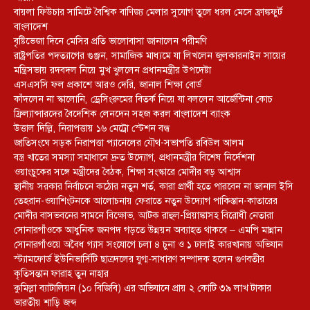
বায়লা ফিউচার সামিটে বৈশ্বিক বাণিজ্য মেলার সুযোগ তুলে ধরল মেসে ফ্রাঙ্কফুর্ট
বাংলাদেশ
বৃষ্টিভেজা দিনে মেসির প্রতি ভালোবাসা জানালেন পরীমণি
রাষ্ট্রপতির পদত্যাগের গুঞ্জন, সামাজিক মাধ্যমে যা লিখলেন জুলকারনাইন সায়ের
মন্ত্রিসভায় রদবদল নিয়ে মুখ খুললেন প্রধানমন্ত্রীর উপদেষ্টা
এসএসসি ফল প্রকাশে আরও দেরি, জানাল শিক্ষা বোর্ড
কাঁদলেন না স্কালোনি, ড্রেসিংরুমের বিতর্ক নিয়ে যা বললেন আর্জেন্টিনা কোচ
ফ্রিল্যান্সারদের বৈদেশিক লেনদেন সহজ করল বাংলাদেশ ব্যাংক
উত্তাল দিল্লি, নিরাপত্তায় ১৬ মেট্রো স্টেশন বন্ধ
জাতিসংঘে সড়ক নিরাপত্তা প্যানেলের যৌথ-সভাপতি রবিউল আলম
বস্ত্র খাতের সমস্যা সমাধানে দ্রুত উদ্যোগ, প্রধানমন্ত্রীর বিশেষ নির্দেশনা
ওয়াংচুকের সঙ্গে মন্ত্রীদের বৈঠক, শিক্ষা সংস্কারে মোদীর বড় আশ্বাস
স্থানীয় সরকার নির্বাচনে কঠোর নতুন শর্ত, কারা প্রার্থী হতে পারবেন না জানাল ইসি
তেহরান-ওয়াশিংটনকে আলোচনায় ফেরাতে নতুন উদ্যোগ পাকিস্তান-কাতারের
মোদীর বাসভবনের সামনে বিক্ষোভ, আটক রাহুল-প্রিয়াঙ্কাসহ বিরোধী নেতারা
সোনারগাঁওকে আধুনিক জনপদ গড়তে উন্নয়ন অব্যাহত থাকবে – এমপি মান্নান
সোনারগাঁওয়ে অবৈধ গ্যাস সংযোগে চলা ৪ চুনা ও ১ ঢালাই কারখানায় অভিযান
স্ট্যামফোর্ড ইউনিভার্সিটি ছাত্রদলের যুগ্ম-সাধারণ সম্পাদক হলেন গুণবতীর
কৃতিসন্তান ফারাহ তুন নাহার
কুমিল্লা ব্যাটালিয়ন (১০ বিজিবি) এর অভিযানে প্রায় ২ কোটি ৩৯ লাখ টাকার
ভারতীয় শাড়ি জব্দ