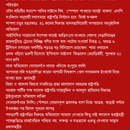
পরিবর্তন
যৌথ বাহিনীর ক্যাম্পে পানির লাইনে বিষ, ‘স্পেশাল পাওয়ার অ্যাক্টে’ মামলা: এসপি
সংবিধান অনুযায়ী যথাসময়ে রাষ্ট্রপতি নির্বাচন হবে: মির্জা ফখরুল
শাপলা চত্বর হত্যাকাণ্ড: ৪১ জনের বিরুদ্ধে মানবতাবিরোধী অপরাধের আনুষ্ঠানিক
অভিযোগ
আইসিসির পরোয়ানা উপেক্ষা করেই জাতিসংঘে যাওয়ার ঘোষণা নেতানিয়াহুর
রাজবাড়ীতে ট্রেনের বিচ্ছিন্ন বগির সঙ্গে বাস-অটোর সংঘর্ষে নিহত ২, আহত ৬
ট্রিলিয়ন ডলারের অর্থনীতি গড়তে বড় বিনিয়োগ প্রয়োজন: শামা ওবায়েদ
প্রথম ওড়িয়া তরুণী হিসেবে ‘ইন্ডিয়ান আইডল’ জিতলেন জ্যোতির্ময়ী, পুরস্কার ২০
লাখ রুপি
নানা অভিযোগে সোনারগাঁও থানার ওসিকে রংপুরে বদলি
আপনারা যদি সহযোগিতা করেন আগামী বিশ্বকাপ খেলা লাভজনক ইভেন্টে নিয়ে
যাওয়া হবে- তথ্যমন্ত্রী
জিয়া ও খালেদা জিয়ার সমাধিতে শ্রদ্ধা জানালেন ভারপ্রাপ্ত রাষ্ট্রপতি
আজাদ পার্টির পক্ষ সাবেক রাষ্ট্রপতি সাহাবুদ্দিন ও আবদুল হামিদের বিরুদ্ধে
ট্রাইব্যুনালে অভিযোগ দাখিল
সোনারগাঁওয়ে ফিলিং স্টেশনে বোমাসদৃশ তালাবদ্ধ ব্যাগ নিয়ে আতঙ্ক, আড়াই ঘণ্টার
উৎকণ্ঠার পর মিলল পুরনো কাপড়
পদত্যাগী রাষ্ট্রপতির বিরুদ্ধে অভিযোগে আমলে নেওয়ার কিছু নাই বললেন স্বরাষ্ট্রমন্ত্রী
পদোন্নতিতে রাজনৈতিক পরিচয় নয়, দক্ষতা ও সততাকে গুরুত্ব দেওয়ার আহ্বান
প্রধানমন্ত্রীর