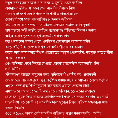
নতুন অর্থবছরের বাজেট পাস আজ, ১ জুলাই থেকে কার্যকর
বাগদানের ইঙ্গিত, যা জানা গেল নাজনীন নীহাকে নিয়ে
নকআউটে জাপানের বিপক্ষে শক্তিশালী একাদশে ব্রাজিল
সোনারগাঁওয়ে মাংস ব্যবসায়ীসহ ৮ জনকে জরিমানা
‘এটা নোংরা মানসিকতা’—সামাজিক মাধ্যমের সমালোচনায় বুবলী
হাসপাতালে ভর্তি জাতীয় চলচ্চিত্র পুরস্কারপ্রাপ্ত গীতিকার মিল্টন খন্দকার
আইন-কড়াকড়িতে লভ্যাংশ সংকটে শেয়ারবাজার
কর প্রশাসনের সদস্য থেকে এনবিআর চেয়ারম্যান আহসান হাবিব
কাঁড়ি কাঁড়ি টাকা ঢেলেও বিশ্বকাপে ব্যর্থ সৌদি আরব-কাতার
কালো টাকা সাদা করার বিধান প্রত্যাহারের আহ্বান প্রধানমন্ত্রীর, করমুক্ত আয়ের সীমা
বাড়ানোর প্রস্তাব
শেখ হাসিনার দেশে ফিরতে চাওয়ার ঘোষণা রাজনৈতিক স্ট্যান্টবাজি: চিফ
প্রসিকিউটর
‘জীবনবান্ধব বাজেট’ মানুষের জন্য, সুবিধাভোগী গোষ্ঠীর নয়: প্রধানমন্ত্রী
রোনালদোর পারফরম্যান্সে ক্ষুব্ধ পর্তুগিজ গণমাধ্যম, সমালোচনার তোপে পর্তুগাল
একুশে পদকপ্রাপ্ত শিল্পী মুস্তাফা মনোয়ারের প্রয়াণে শোকের ছায়া
হাসপাতালে দালালচক্রের বিরুদ্ধে র‍্যাবের অভিযান, ১১ জনের কারাদণ্ড
যেকোনো মূল্যে তিস্তা ব্যারেজ মহাপরিকল্পনা বাস্তবায়ন করবে সরকার: প্রধানমন্ত্রী
সাতক্ষীরায় ৭৩ কোটি ৭৫ লক্ষাধিক টাকা মূল্যের বিপুল পরিমাণ মাদকদ্রব্য ধ্বংস
করলো বিজিবি
৫০০ ও ১০০০ টাকার নোট সাময়িক বাতিলের প্রস্তাব সরকারদলীয় এমপির