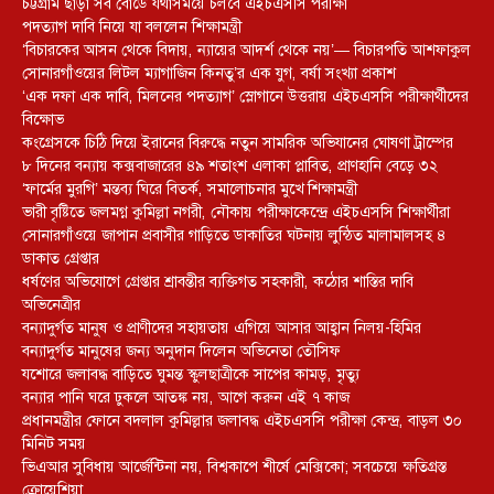
চট্টগ্রাম ছাড়া সব বোর্ডে যথাসময়ে চলবে এইচএসসি পরীক্ষা
পদত্যাগ দাবি নিয়ে যা বললেন শিক্ষামন্ত্রী
‘বিচারকের আসন থেকে বিদায়, ন্যায়ের আদর্শ থেকে নয়’— বিচারপতি আশফাকুল
সোনারগাঁওয়ের লিটল ম্যাগাজিন কিনতু’র এক যুগ, বর্ষা সংখ্যা প্রকাশ
‘এক দফা এক দাবি, মিলনের পদত্যাগ’ স্লোগানে উত্তরায় এইচএসসি পরীক্ষার্থীদের
বিক্ষোভ
কংগ্রেসকে চিঠি দিয়ে ইরানের বিরুদ্ধে নতুন সামরিক অভিযানের ঘোষণা ট্রাম্পের
৮ দিনের বন্যায় কক্সবাজারের ৪৯ শতাংশ এলাকা প্লাবিত, প্রাণহানি বেড়ে ৩২
‘ফার্মের মুরগি’ মন্তব্য ঘিরে বিতর্ক, সমালোচনার মুখে শিক্ষামন্ত্রী
ভারী বৃষ্টিতে জলমগ্ন কুমিল্লা নগরী, নৌকায় পরীক্ষাকেন্দ্রে এইচএসসি শিক্ষার্থীরা
সোনারগাঁওয়ে জাপান প্রবাসীর গাড়িতে ডাকাতির ঘটনায় লুন্ঠিত মালামালসহ ৪
ডাকাত গ্রেপ্তার
ধর্ষণের অভিযোগে গ্রেপ্তার শ্রাবন্তীর ব্যক্তিগত সহকারী, কঠোর শাস্তির দাবি
অভিনেত্রীর
বন্যাদুর্গত মানুষ ও প্রাণীদের সহায়তায় এগিয়ে আসার আহ্বান নিলয়-হিমির
বন্যাদুর্গত মানুষের জন্য অনুদান দিলেন অভিনেতা তৌসিফ
যশোরে জলাবদ্ধ বাড়িতে ঘুমন্ত স্কুলছাত্রীকে সাপের কামড়, মৃত্যু
বন্যার পানি ঘরে ঢুকলে আতঙ্ক নয়, আগে করুন এই ৭ কাজ
প্রধানমন্ত্রীর ফোনে বদলাল কুমিল্লার জলাবদ্ধ এইচএসসি পরীক্ষা কেন্দ্র, বাড়ল ৩০
মিনিট সময়
ভিএআর সুবিধায় আর্জেন্টিনা নয়, বিশ্বকাপে শীর্ষে মেক্সিকো; সবচেয়ে ক্ষতিগ্রস্ত
ক্রোয়েশিয়া