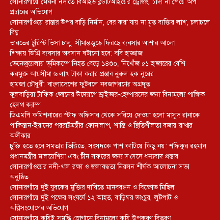
সোনারগাঁয়ে মেঘনা নদীতে বিআইডব্লিউটিআইয়ের ড্রেজিং, চাঁদা না পেয়ে অপ
প্রচারের অভিযোগ
সোনারগাঁওয়ে রাস্তার উপর বাড়ি নির্মান, বের করা যায় না মৃত ব্যক্তির লাশ, চলাচলে
বিঘ্ন
ভারতের টুরিস্ট ভিসা চালু, সীমান্তজুড়ে ফিরছে ব্যবসার আশার আলো
শিক্ষায় ডিগ্রি ব্যবসার অবসান ঘটানো হবে: ববি হাজ্জাজ
ভেনেজুয়েলায় ভূমিকম্পে নিহত বেড়ে ১৪৩০, নিখোঁজ ৫১ হাজারের বেশি
করমুক্ত আয়সীমা ৬ লাখ টাকা করার প্রস্তাব নুরুল হক নুরের
হামজা চৌধুরী: বাংলাদেশের ফুটবলে নবজাগরণের অগ্রদূত
ফুলবাড়িয়া ট্রাফিক জোনের উদ্যোগে ড্রাইভার-হেল্পারদের জন্য বিনামূল্যে পাক্ষিক
হেলথ ক্যাম্প
ডিএমপি কমিশনারের স্টাফ অফিসার থেকে সরিয়ে দেওয়া হলো মাসুদ রানাকে
পাকিস্তান-ইরানের পররাষ্ট্রমন্ত্রীর ফোনালাপ, শান্তি ও স্থিতিশীলতা বজায় রাখার
অঙ্গীকার
চুক্তি হতে হবে সমতার ভিত্তিতে, সংসদকে পাশ কাটিয়ে কিছু নয়: শফিকুর রহমান
প্রধানমন্ত্রীর মালয়েশিয়া এবং চীন সফরের জন্য সংসদে ধন্যবাদ প্রস্তাব
সোনারগাঁওয়ের নদী-খাল রক্ষা ও জলাবদ্ধতা নিরসন শীর্ষক আলোচনা সভা
অনুষ্ঠিত
সোনারগাঁয়ে দুই যুবকের মুক্তির দাবিতে মানববন্ধন ও বিক্ষোভ মিছিল
সোনারগাঁয়ে দুই পক্ষের সংঘর্ষে ১২ আহত, বাড়িঘর ভাংচুর, লুটপাট ও
অগ্নিসংযোগের অভিযোগ
সোনারগাঁয়ে কৃষিই সমৃদ্ধি স্লোগানে বিনামূল্যে কৃষি উপকরণ বিতরণ