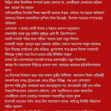
দিল্লির ঘটনা দ্বিপাক্ষিক সম্পর্কে প্রভাব ফেলবে না, বেনজীরকে ফেরানোর প্রক্রিয়া
শুরু: জাহেদ উর রহমান
আদিতমারীতে নিখোঁজ শিশুর বস্তাবন্দী মরদেহ উদ্ধার, ধর্ষণের পর হত্যার অভিযোগ
আদাবরে বিকাশ ব্যবসায়ীকে কুপিয়ে টাকা ছিনতাই, কিশোর গ্যাংয়ের সম্পৃক্ততার
অভিযোগ
একনেকে ৭ হাজার কোটি টাকার ৫ উন্নয়ন প্রকল্প অনুমোদন
রাজশাহীর আমে মুগ্ধ মার্কিন রাষ্ট্রদূত ব্রেন্ট টি. ক্রিস্টেনসেন
আরবি নববর্ষে পবিত্র কাবা শরীফে পরানো হলো নতুন গিলাফ
ব্যবসায়ী আব্দুল ওয়াদুদ হত্যা মামলায় জামিন পেলেন অধ্যাপক আবুল বারকাত
তিন সীমান্তে পুশইনের চেষ্টা প্রতিহত, চুয়াডাঙ্গায় সাত স্তরের বিশেষ নজরদারি
সীমান্তে পুশইন বন্ধে বিএসএফের প্রতি বিজিবির আহ্বান
ঢাকার তিন প্রবেশদ্বারের যানজট রুখতে প্রধানমন্ত্রীর নতুন নির্দেশনা
জাহেদ উর রহমানকে দিল্লিতে প্রবেশে বাধা: ভারতের ভারপ্রাপ্ত হাইকমিশনারকে
তলব
১৬ ডিসেম্বর উদ্বোধন হতে পারে ঢাকার তৃতীয় টার্মিনাল, জানালেন বিমান প্রতিমন্ত্রী
গফরগাঁওয়ে চলন্ত ট্রেনের হুক ভেঙে ইঞ্জিন বিচ্ছিন্ন, বন্ধ রেল যোগাযোগ
ট্রাম্পের শান্তি চুক্তি আমাদের জন্য বাধ্যতামূলক নয়: ইসরায়েলি মন্ত্রী বেন-গভির
বিশ্বচ্যাম্পিয়নদের একাদশে ধোঁয়াশা, শেষ অনুশীলনেও চমক স্কালোনির
বেনজীরকে দেশে ফেরাতে সরকারকে সহযোগিতা করবে দুদক
ইসলামী ব্যাংকের পর্ষদ ভেঙে দিল বাংলাদেশ ব্যাংক, দায়িত্বে নির্বাহী পরিচালক
জহির হোসেন