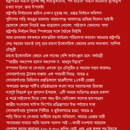
রাষ্ট্রপতির আইনি সুরক্ষা শুধু দায়িত্বকালেই, পদ ছাড়লে আইনি প্রক্রিয়ার মুখোমুখি
হওয়া সম্ভব: তথ্য উপদেষ্টা
রাষ্ট্রপতি নির্বাচনের তারিখ এখনও চূড়ান্ত নয়, প্রস্তুত নির্বাচন কমিশন
পুলিশের গাড়ি ভাঙচুর মামলায় নারায়ণগঞ্জ আদালতে হাজিরা দিলেন আইভী
ছেলেকে কোলে নিয়েই মঞ্চ মাতালেন নোবেল, গাইলেন জেমসের ‘বাবা’
রাষ্ট্রপতি নির্বাচন নিয়ে স্পিকারের সঙ্গে বৈঠকে সিইসি
আজ প্রথমবার বঙ্গভবনে দাফতরিক কার্যক্রম পরিচালনা করবেন ভারপ্রাপ্ত রাষ্ট্রপতি
দেড় বছরের মধ্যেই চালু হবে চায়না ইকোনমিক জোনের প্রথম কারখানা: আশিক
চৌধুরী
চায়না ইকোনমিক জোনে এক লাখের বেশি কর্মসংস্থান হবে: অর্থমন্ত্রী
**জাতীয় অধ্যাপক হলেন অধ্যাপক ড. মাহবুব উল্লাহ**
সম্পদের হিসাব না দেওয়ায় এসকে সুর চৌধুরীর ৩ বছরের সশ্রম কারাদণ্ড
সোনারগাঁওয়ে ট্রাকের ধাক্কায় এক পথচারী নিহত, আহত ৪
সোনারগাঁওয়ে মিছিলের প্রস্তুতিকালে ছাত্রলীগের ১২কর্মী গ্রেপ্তার
‘ককরোচ জনতা পার্টি’র প্রতিষ্ঠাতাকে ফলো করে আলোচনায় প্রিয়াঙ্কা
স্যালুট বিতর্কে মুখ খুললেন ইশরাক, ‘এটি আমার ব্যক্তিগত শ্রদ্ধার প্রকাশ’
৩ শর্তে লাইসেন্স ফিরে পেল আদ্-দ্বীন মেডিকেল কলেজ হাসপাতাল
জাতীয় সংসদের সাউন্ড সিস্টেম প্রতিস্থাপনে উচ্চ পর্যায়ের সভা
সোনারগাঁওয়ে যুবককে পিটিয়ে ও ছুরিকাঘাতে হত্যা, আহত ৩
শাড়ি কিনে না দেওয়ায় স্বামীকে হত্যার অভিযোগ, ভারতে গ্রেপ্তার নারী
‘ক্যামেরার সামনে আমি অনেক আনন্দ পাই’—কাজী নওশাবা আহমেদ
নেপালে চলবে ভারতের ২০০ ও ৫০০ রুপির নোট, প্রায় এক দশক পর নিয়মে