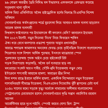
৯৯ বোতল ভারতীয় তৈরি নিষিদ্ধ মদ উদ্ধারসহ একজনকে গ্রেফতার করেছে
সবুজবাগ থানা পুলিশ
মানিক মিয়া এভিনিউয়ে অবৈধ হাইড্রোলিক হর্নের বিরুদ্ধে ডিএমপির বিশেষ
অভিযান
সোনারগাঁওয়ে কর্মসংস্থানের শর্তে মুচলেকা দিয়ে আবারও মাদক ব্যবসা ছাড়লেন
আরেক মাদক ব্যবসায়ী
বিশ্বকাপ ফাইনালের পর ইয়ামালকে কী বললেন মেসি? জানালেন ইয়ামাল
ঈদ ২০২৭ টার্গেট, নতুন সিনেমা ‘নিঃস্ব’ নিয়ে ফিরছেন শাকিব
ঐক্য ধরে রেখে জনগণের প্রত্যাশা পূরণের আহ্বান প্রধানমন্ত্রীর
ভারতে পলাতক কামালসহ অন্যদের ফেরত চেয়ে কূটনৈতিক উদ্যোগ বাংলাদেশের
শিরোপার সঙ্গে বিশাল আর্থিক পুরস্কার, উৎসবে মাতোয়ারা স্পেন
পুরুষদের সুরক্ষায় পৃথক আইন চেয়ে হাইকোর্টে রিট
সড়ক নিরাপত্তায় কড়াকড়ি, অবৈধ হর্ন ব্যবহারে ছাড় নয়
মধ্যপ্রাচ্যে সংকট আরও গভীর, সৌদি-হুথি উত্তেজনায় নতুন মোড়
ইউক্রেনে শস্যবাহী জাহাজে হামলা, ভারতের তীব্র নিন্দা
টানা দশম রাতে ইরানে মার্কিন হামলা, একাধিক বিস্ফোরণে নতুন উত্তেজনা
লালমনিরহাট সীমান্তে উত্তেজনা, বিএসএফের সিমেন্টের খুঁটি স্থাপনের চেষ্টা ব্যর্থ
২০৩০ সালের মধ্যে সড়কে মৃত্যু অর্ধেকে নামানোর অঙ্গীকার বাংলাদেশের
পেট্রোবাংলার চেয়ারম্যান হলেন সোনারগাঁওয়ের কৃতি সন্তান ওয়ালিউর রহমান
আপেল
আর্জেন্টিনার হারে দুঃখ পাইনি, স্পেনই জয়ের যোগ্য ছিল: ট্রাম্প