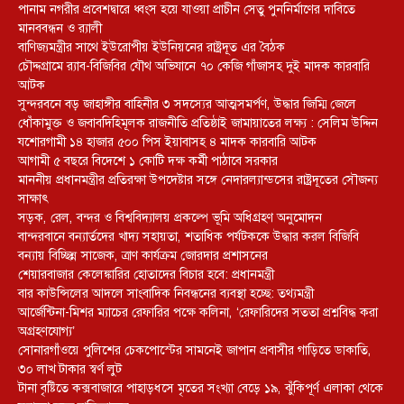
পানাম নগরীর প্রবেশদ্বারে ধ্বংস হয়ে যাওয়া প্রাচীন সেতু পুননির্মাণের দাবিতে
মানববন্ধন ও র‌্যালী
বাণিজ্যমন্ত্রীর সাথে ইউরোপীয় ইউনিয়নের রাষ্ট্রদূত এর বৈঠক
চৌদ্দগ্রামে র‌্যাব-বিজিবির যৌথ অভিযানে ৭০ কেজি গাঁজাসহ দুই মাদক কারবারি
আটক
সুন্দরবনে বড় জাহাঙ্গীর বাহিনীর ৩ সদস্যের আত্মসমর্পণ, উদ্ধার জিম্মি জেলে
ধোঁকামুক্ত ও জবাবদিহিমূলক রাজনীতি প্রতিষ্ঠাই জামায়াতের লক্ষ্য : সেলিম উদ্দিন
যশোরগামী ১৪ হাজার ৫০০ পিস ইয়াবাসহ ৪ মাদক কারবারি আটক
আগামী ৫ বছরে বিদেশে ১ কোটি দক্ষ কর্মী পাঠাবে সরকার
মাননীয় প্রধানমন্ত্রীর প্রতিরক্ষা উপদেষ্টার সঙ্গে নেদারল্যান্ডসের রাষ্ট্রদূতের সৌজন্য
সাক্ষাৎ
সড়ক, রেল, বন্দর ও বিশ্ববিদ্যালয় প্রকল্পে ভূমি অধিগ্রহণ অনুমোদন
বান্দরবানে বন্যার্তদের খাদ্য সহায়তা, শতাধিক পর্যটককে উদ্ধার করল বিজিবি
বন্যায় বিচ্ছিন্ন সাজেক, ত্রাণ কার্যক্রম জোরদার প্রশাসনের
শেয়ারবাজার কেলেঙ্কারির হোতাদের বিচার হবে: প্রধানমন্ত্রী
বার কাউন্সিলের আদলে সাংবাদিক নিবন্ধনের ব্যবস্থা হচ্ছে: তথ্যমন্ত্রী
আর্জেন্টিনা-মিশর ম্যাচের রেফারির পক্ষে কলিনা, ‘রেফারিদের সততা প্রশ্নবিদ্ধ করা
অগ্রহণযোগ্য’
সোনারগাঁওয়ে পুলিশের চেকপোস্টের সামনেই জাপান প্রবাসীর গাড়িতে ডাকাতি,
৩০ লাখ টাকার স্বর্ণ লুট
টানা বৃষ্টিতে কক্সবাজারে পাহাড়ধসে মৃতের সংখ্যা বেড়ে ১৯, ঝুঁকিপূর্ণ এলাকা থেকে