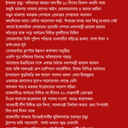
ইকরার মৃত্যু: অভিনেতা জাহের আলভীর ১০ দিনের রিমান্ড শুনানি আজ
মজুরি মামলায় নাভানা গ্রুপের ভাইস চেয়ারম্যানসহ ৪ জনের জামিন
নতুন মামলায় মমতাজ বেগমকে গ্রেফতার দেখানোর আবেদন
জন্মদিনের আগে মেসির আবেগঘন বার্তা: ‘ঈশ্বরের কাছে আর কিছু চাওয়ার নেই’
ওয়ার্ল্ড ইকোনমিক ফোরামের প্ল্যানারি সেশনে প্রধানমন্ত্রী তারেক রহমান
কাঁচপুরে মাস্ক পড়ে কার্যক্রম নিষিদ্ধ যুবলীগের মিছিল
সোনারগাঁয়ে ডিবি পুলিশ পরিচয়ে ব্যবসায়ীর বাড়িতে হামলা, নগদ টাকা ও
স্বর্ণলংকার লুট
সোনারগাঁয়ে ক্লাস্টার উন্নয়ন কর্মশালা অনুষ্ঠিত
এমপি পুত্র সজিবের বিরুদ্ধে অভিযোগের পাহাড়
আনোয়ার ইব্রাহিমের সঙ্গে একান্ত বৈঠকে প্রধানমন্ত্রী তারেক রহমান
ম্যাচ বাকি থাকতেই গ্রুপ চ্যাম্পিয়ন আর্জেন্টিনা, বিদায় নিশ্চিত জর্ডানের
ইসরায়েল যুদ্ধবিরতি ভঙ্গ করলে ‘যথাযথ জবাব’ দেবে হিজবুল্লাহ
এমবাপ্পে-হালান্ডের যুগেও আলোচনার কেন্দ্রে মেসি
সালমান শাহ’র মরদেহ উত্তোলনের আদেশ বাতিল
রাজধানীতে কার্যক্রম নিষিদ্ধ আ.লীগের ২৬ নেতাকর্মী গ্রেফতার
বিএম কলেজে ছাত্রদলের দুই পক্ষের সংঘর্ষ, আহত কয়েকজন
আওয়ামী লীগ নিষিদ্ধ হবে কিনা, আদালতই নির্ধারণ করবে: তথ্য উপদেষ্টা
বিশ্ব বাবা দিবস আজ
রাজধানীর বাড্ডায় ছিনতাইকারীর ছুরিকাঘাতে গৃহবধূর মৃত্যু
ট্রাম্পের দাবি ‘বানোয়াট’, পাল্টা জবাবে ক্ষুব্ধ মেলোনি