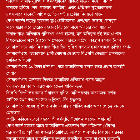
গণভোট, সীমান্ত সুরক্ষা ও কর্মসংস্থানের দাবিতে মাঠে নামছে এনসিপি
ঘানাকে হারিয়ে শেষ ষোলোয় কলম্বিয়া, এবার প্রতিপক্ষ সুইজারল্যান্ড
চকবাজারে মার্কেটে অগ্নিকাণ্ড, তিন ঘণ্টার চেষ্টায় নিয়ন্ত্রণে আগুন
কেপ ভার্দের লড়াকু ফুটবলে মুগ্ধ নেটিজেনরা, প্রশংসায় ভাসছে ফেসবুক
মাকে স্মরণ করে তারেক রহমান: বিচারের নামে অবিচার করা যাবে না
নারায়ণগঞ্জে অভিযানে পুলিশের ওপর হামলা, মূল অভিযুক্ত দুই ভাই গ্রেপ্তার
বিশ্বনেতাদের সঙ্গে বৈঠকে আগ্রাসনের বিরুদ্ধে কঠোর অবস্থান জানাল ইরান
সোনারগাঁওয়ে আসামি ধরতে গিয়ে তিন পুলিশ সদস্যসহ চারজনকে কুপিয়ে জখম
সোনারগাঁওয়ে চেয়ারম্যান প্রার্থী ঘোষনা দেওয়ায় বিএনপি নেতাকে প্রাণনাশের
হুমকির অভিযোগ
সোনারগাঁওয়ে ১০ টাকা চাঁদা না পেয়ে অটোরিকসা চালক হত্যা প্রধান আসামী
গ্রেপ্তার
সোনারগাঁওয়ে মাদকের বিরুদ্ধে সামাজিক প্রতিরোধ গড়ার আহ্বান
‘বরবাদ’-এর পর আবারও এক হচ্ছেন শাকিব-হৃদয়
বিদেশি শিল্পীদের কনসার্ট বারবার স্থগিত, অনিশ্চয়তায় আয়োজক-দর্শক
স্বামীকে হত্যা করে মরদেহ ৬ টুকরা, স্ত্রীর মৃত্যুদণ্ড
সোনারগাঁয়ে অবৈধ ফুটপাত দখল ও রাস্তায় পার্কিং করার অপরাধে ১৫ জনকে
গ্রেফতার
জাতীয় কবিকে স্মরণে বছরব্যাপী কর্মসূচি, উদ্বোধন করলেন প্রধানমন্ত্রী
কেপ ভার্দে ম্যাচের আগে আর্জেন্টিনার একাদশে তিন পজিশনে ধোঁয়াশা
গরু জবাইয়ে পূর্ণ নিষেধাজ্ঞার বিরোধিতা, আপিলে থালাপতি বিজয়ের সরকার
নকআউটের আগে আর্জেন্টিনার রুদ্ধদ্বার অনুশীলন, চমক রাখছেন স্কালোনি