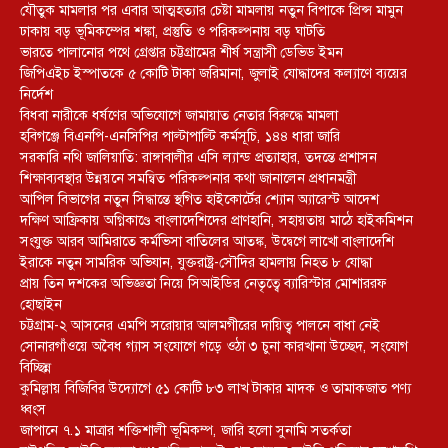
যৌতুক মামলার পর এবার আত্মহত্যার চেষ্টা মামলায় নতুন বিপাকে প্রিন্স মামুন
ঢাকায় বড় ভূমিকম্পের শঙ্কা, প্রস্তুতি ও পরিকল্পনায় বড় ঘাটতি
ভারতে পালানোর পথে গ্রেপ্তার চট্টগ্রামের শীর্ষ সন্ত্রাসী ডেভিড ইমন
জিপিএইচ ইস্পাতকে ৫ কোটি টাকা জরিমানা, জুলাই যোদ্ধাদের কল্যাণে ব্যয়ের
নির্দেশ
বিধবা নারীকে ধর্ষণের অভিযোগে জামায়াত নেতার বিরুদ্ধে মামলা
হবিগঞ্জে বিএনপি-এনসিপির পাল্টাপাল্টি কর্মসূচি, ১৪৪ ধারা জারি
সরকারি নথি জালিয়াতি: রাঙ্গাবালীর এসি ল্যান্ড প্রত্যাহার, তদন্তে প্রশাসন
শিক্ষাব্যবস্থার উন্নয়নে সমন্বিত পরিকল্পনার কথা জানালেন প্রধানমন্ত্রী
আপিল বিভাগের নতুন সিদ্ধান্তে স্থগিত হাইকোর্টের শ্যোন অ্যারেস্ট আদেশ
দক্ষিণ আফ্রিকায় অগ্নিকাণ্ডে বাংলাদেশিদের প্রাণহানি, সহায়তায় মাঠে হাইকমিশন
সংযুক্ত আরব আমিরাতে কর্মভিসা বাতিলের আতঙ্ক, উদ্বেগে লাখো বাংলাদেশি
ইরাকে নতুন সামরিক অভিযান, যুক্তরাষ্ট্র-সৌদির হামলায় নিহত ৮ যোদ্ধা
প্রায় তিন দশকের অভিজ্ঞতা নিয়ে সিআইডির নেতৃত্বে ব্যারিস্টার মোশাররফ
হোছাইন
চট্টগ্রাম-২ আসনের এমপি সরোয়ার আলমগীরের দায়িত্ব পালনে বাধা নেই
সোনারগাঁওয়ে অবৈধ গ্যাস সংযোগে গড়ে ওঠা ৩ চুনা কারখানা উচ্ছেদ, সংযোগ
বিচ্ছিন্ন
কুমিল্লায় বিজিবির উদ্যোগে ৫১ কোটি ৮৩ লাখ টাকার মাদক ও তামাকজাত পণ্য
ধ্বংস
জাপানে ৭.১ মাত্রার শক্তিশালী ভূমিকম্প, জারি হলো সুনামি সতর্কতা