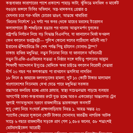
কক্সবাজার কারাগারের পাশে প্রকাশ্যে পাহাড় কাটা, ঝুঁকিতে মসজিদ ও মার্কেট
বগুড়ার জঙ্গলে ডিবির অভিযান, অস্ত্র-মাদকসহ গ্রেপ্তার ৩
মেঘনার চরে গরু-মহিষ চোরের তাণ্ডব, আতঙ্কে খামারিরা
‘জিনের নির্দেশে’ ১২ ঘণ্টা পর কবর থেকে মায়ের মরদেহ উত্তোলন
কলাবাগানে স্ত্রী-শাশুড়িকে হত্যার পর থানায় আত্মসমর্পণ যুবকের
রাষ্ট্রপতি নির্বাচন নিয়ে বড় সিদ্ধান্ত বিএনপির, যা জানালেন মির্জা ফখরুল
কেন বললেন স্বরাষ্ট্রমন্ত্রী— পুলিশ কোনো দলের লাঠিয়াল বাহিনী নয়?
ইরানের হুঁশিয়ারিতে কি শেষ পর্যন্ত পিছু হটলেন ডোনাল্ড ট্রাম্প?
ঢাকায় হাজির মধুমিতা, নতুন সিনেমা নিয়ে যা জানালেন অভিনেত্রী
নতুন ডিএজি-এএজিদের সততা ও নিষ্ঠার সঙ্গে দায়িত্ব পালনের আহ্বান
শিক্ষার্থী আন্দোলন ইস্যুতে মোদিকে ক্ষমা চাইতে বললেন বিরোধী নেতারা
দীর্ঘ ২০ বছর পর কলকাতায় পা রাখলেন তসলিমা নাসরিন
১৮ দিনে ৩ জাহাজে জলদস্যুদের হামলা, লুট ১০ কোটি টাকার মালামাল
বাংলাদেশের সিনেমায় দেখা যেতে পারে মধুমিতা সরকার
রান্নাঘরে জনপ্রিয় হচ্ছে এয়ার ফ্রায়ার, স্বাস্থ্য সচেতনতায় বাড়ছে ব্যবহার
আগস্টেই ঢাকা-কক্সবাজার রুটে যুক্ত হচ্ছে আরও একজোড়া আন্তঃনগর ট্রেন
জুলাই গণঅভ্যুত্থান স্মরণে রাজধানীতে তারকাবহুল কনসার্ট
লুডু খেলা নিয়ে সংঘর্ষে ব্রাহ্মণবাড়িয়ায় নিহত ১, আহত অন্তত ২০
প্যান্টের ভেতরে লুকানো কোটি টাকার সোনাসহ ভারতীয় নাগরিক আটক
সাড়ে ৬ বছরে রাজধানীর সড়কে প্রাণ গেল ১,৩৮৪ জনের, ৩৮ শতাংশই
মোটরসাইকেল আরোহী