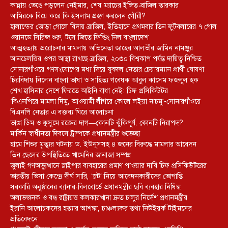
কান্নায় ভেঙে পড়লেন নেইমার, শেষ ম্যাচের ইঙ্গিত ব্রাজিল তারকার
আমিরকে বিয়ে করে কি ইসলাম গ্রহণ করলেন গৌরী?
হালান্ডের জোড়া গোলে বিদায় ব্রাজিল, ইতিহাসে প্রথমবার তিন ফুটবলারের ৭ গোল
ওয়ানডে সিরিজ শুরু, টসে জিতে ফিল্ডিং নিল বাংলাদেশ
আত্মহত্যায় প্ররোচনার মামলায় অভিনেতা জাহের আলভীর জামিন নামঞ্জুর
আনচেলত্তির ওপর আস্থা রাখছে ব্রাজিল, ২০৩০ বিশ্বকাপ পর্যন্ত দায়িত্ব নিশ্চিত
সোনারগাঁওয়ে গণসংযোগের মধ্য দিয়ে যুবদল নেতার চেয়ারম্যান প্রার্থী ঘোষণা
চিরবিদায় নিলেন বাংলা ভাষা ও সাহিত্য গবেষক আবুল কাসেম ফজলুল হক
শেখ হাসিনার দেশে ফিরতে আইনি বাধা নেই: চিফ প্রসিকিউটর
‘বিএনপিরে মামলা দিমু, আওয়ামী লীগরে কোলে লইয়া নাচমু’-সোনারগাঁওয়ে
বিএনপি নেতার এ বক্তব্য ঘিরে আলোচনা
ভাঙা ডিম ও কুসুমে রক্তের দাগ—কোনটি ঝুঁকিপূর্ণ, কোনটি নিরাপদ?
মার্কিন স্বাধীনতা দিবসে ট্রাম্পকে প্রধানমন্ত্রীর শুভেচ্ছা
হামে শিশুর মৃত্যুর ঘটনায় ড. ইউনূসসহ ৪ জনের বিরুদ্ধে মামলার আবেদন
তিন ছেলের উপস্থিতিতে খামেনির জানাজা সম্পন্ন
জুলাই গণঅভ্যুত্থানে স্নাইপার ব্যবহারের প্রমাণ পাওয়ার দাবি চিফ প্রসিকিউটরের
ভারতীয় ভিসা কেন্দ্রে দীর্ঘ সারি, ‘স্লট’ নিয়ে আবেদনকারীদের ভোগান্তি
সরকারি অনুষ্ঠানের ব্যানার-বিলবোর্ডে প্রধানমন্ত্রীর ছবি ব্যবহার নিষিদ্ধ
অলাভজনক ও বন্ধ রাষ্ট্রায়ত্ত কলকারখানা দ্রুত চালুর নির্দেশ প্রধানমন্ত্রীর
ইরানি আলোচকদের হত্যার আশঙ্কা, চাঞ্চল্যকর তথ্য নিউইয়র্ক টাইমসের
প্রতিবেদনে