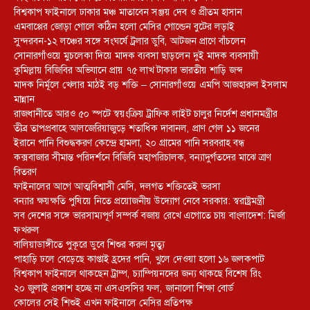
বিশ্বকাপ ফাইনালে ঢাকার মঞ্চ মাতাবেন সঞ্জয় দেব ও প্রীতম হাসান
এমবাপ্পের জোড়া গোলে কঠিন হলো মেসির গোল্ডেন বুটের লড়াই
সুন্দরবন-১২ লঞ্চের সঙ্গে সংঘর্ষে ট্রলার ডুবি, আটজন প্রাণে বাঁচলেন
সোনারগাঁওয়ে মুচলেকা দিয়ে মাদক ব্যবসা ছাড়লেন দুই মাদক ব্যবসায়ী
কুমিল্লায় বিজিবির অভিযানে প্রায় ৭৫ লাখ টাকার ভারতীয় শাড়ি জব্দ
মাদক নির্মূলে খেলার মাঠই বড় শক্তি – সোনারগাঁওয়ে এমপি আজহারুল ইসলাম
মান্নান
রাজধানীতে আরও ৫০ স্পটে স্বয়ংক্রিয় ট্রাফিক লাইট চালুর নির্দেশ প্রধানমন্ত্রীর
তীব্র তাপপ্রবাহে আলজেরিয়াজুড়ে শতাধিক দাবানল, প্রাণ গেল ১১ জনের
ইরানে পানি বিশুদ্ধকরণ কেন্দ্রে হামলা, ২০ গ্রামের পানি সরবরাহ বন্ধ
কক্সবাজার সীমান্ত পরিদর্শনে বিজিবি মহাপরিচালক, বন্যাদুর্গতদের মাঝে ত্রাণ
বিতরণ
ফাইনালের আগে আত্মবিশ্বাসী মেসি, দলগত শক্তিতেই ভরসা
বন্যার ক্ষয়ক্ষতি পুষিয়ে নিতে প্রয়োজনীয় উদ্যোগ নেবে সরকার: স্বরাষ্ট্রমন্ত্রী
সব দেশের সঙ্গে ভারসাম্যপূর্ণ সম্পর্ক বজায় রেখে এগোতে চায় বাংলাদেশ: মির্জা
ফখরুল
বালিয়াডাঙ্গীতে পুকূরে ডুবে শিশুর করুণ মৃত্যু
পাহাড়ি ঢলে বেড়েছে কাপ্তাই হ্রদের পানি, খুলে দেওয়া হলো ১৬ জলকপাট
বিশ্বকাপ ফাইনালে থাকছেন ট্রাম্প, চ্যাম্পিয়নদের জন্য থাকছে বিশেষ রিং
২০ জুলাই প্রকাশ হচ্ছে না এসএসসির ফল, জানালো শিক্ষা বোর্ড
কোলের সেই শিশুই এখন ফাইনালে মেসির প্রতিপক্ষ