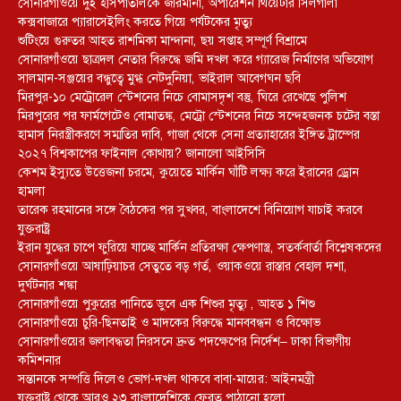
সোনারগাঁওয়ে দুই হাসপাতালকে জরিমানা, অপারেশন থিয়েটার সিলগালা
কক্সবাজারে প্যারাসেইলিং করতে গিয়ে পর্যটকের মৃত্যু
শুটিংয়ে গুরুতর আহত রাশমিকা মান্দানা, ছয় সপ্তাহ সম্পূর্ণ বিশ্রামে
সোনারগাঁওয়ে ছাত্রদল নেতার বিরুদ্ধে জমি দখল করে গ্যারেজ নির্মাণের অভিযোগ
সালমান-সঞ্জয়ের বন্ধুত্বে মুগ্ধ নেটদুনিয়া, ভাইরাল আবেগঘন ছবি
মিরপুর-১০ মেট্রোরেল স্টেশনের নিচে বোমাসদৃশ বস্তু, ঘিরে রেখেছে পুলিশ
মিরপুরের পর ফার্মগেটেও বোমাতঙ্ক, মেট্রো স্টেশনের নিচে সন্দেহজনক চটের বস্তা
হামাস নিরস্ত্রীকরণে সম্মতির দাবি, গাজা থেকে সেনা প্রত্যাহারের ইঙ্গিত ট্রাম্পের
২০২৭ বিশ্বকাপের ফাইনাল কোথায়? জানালো আইসিসি
কেশম ইস্যুতে উত্তেজনা চরমে, কুয়েতে মার্কিন ঘাঁটি লক্ষ্য করে ইরানের ড্রোন
হামলা
তারেক রহমানের সঙ্গে বৈঠকের পর সুখবর, বাংলাদেশে বিনিয়োগ যাচাই করবে
যুক্তরাষ্ট্র
ইরান যুদ্ধের চাপে ফুরিয়ে যাচ্ছে মার্কিন প্রতিরক্ষা ক্ষেপণাস্ত্র, সতর্কবার্তা বিশ্লেষকদের
সোনারগাঁওয়ে আষাঢ়িয়াচর সেতুতে বড় গর্ত, ওয়াকওয়ে রাস্তার বেহাল দশা,
দুর্ঘটনার শঙ্কা
সোনারগাঁওয়ে পুকুরের পানিতে ডুবে এক শিশুর মৃত্যু , আহত ১ শিশু
সোনারগাঁওয়ে চুরি-ছিনতাই ও মাদকের বিরুদ্ধে মানববন্ধন ও বিক্ষোভ
সোনারগাঁওয়ের জলাবদ্ধতা নিরসনে দ্রুত পদক্ষেপের নির্দেশ– ঢাকা বিভাগীয়
কমিশনার
সন্তানকে সম্পত্তি দিলেও ভোগ-দখল থাকবে বাবা-মায়ের: আইনমন্ত্রী
যুক্তরাষ্ট্র থেকে আরও ২৩ বাংলাদেশিকে ফেরত পাঠানো হলো