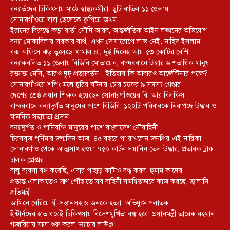
বন্যার্তদের চিকিৎসায় মাঠে স্বাস্থ্যকর্মীরা, ছুটি বাতিল ১১ জেলায়
সোনারগাঁওয়ে বাবা ছেলেকে কুপিয়ে জখম
ইরানের বিরুদ্ধে কড়া বার্তা সৌদি আরব, আন্তর্জাতিক আইন লঙ্ঘনের অভিযোগ
বন্যা মোকাবিলায় সরকার ব্যর্থ, এখন দোষারোপে লাভ নেই: নাহিদ ইসলাম
বক্স অফিসে ঝড় তুলেছে ‘ধামাল ৪’, দুই দিনেই আয় ৫৩ কোটির বেশি
বন্যাকবলিত ১১ জেলায় বিজিবি মোতায়েন, বান্দরবানে উদ্ধার ৬ শতাধিক মানুষ
রক্তাক্ত মেসি, আরও দৃঢ় প্রত্যাবর্তন—ইতিহাস কি আবারও আর্জেন্টিনার পক্ষে?
সোনারগাঁওয়ে শপিং মলে চুরির ঘটনায় চোর চক্রের ৯ সদস্য গ্রেপ্তার
দেশের শ্রেষ্ঠ প্রধান শিক্ষক হয়েছেন সোনারগাঁওয়ের বি. আর বিলকিস
বান্দরবানে বন্যাদুর্গত মানুষের পাশে বিজিবি: ১২২টি পরিবারকে নিরাপদে উদ্ধার ও
মানবিক সহায়তা প্রদান
বন্যাদুর্গত ও পানিবন্দি মানুষের পাশে বাংলাদেশ নৌবাহিনী
চিরসবুজ পূর্ণিমার জন্মদিন আজ, ৪৫ বছরে পা রাখলেন জনপ্রিয় এই নায়িকা
সোনারগাঁও থেকে আত্মসাৎ হওয়া ৭৫০ কার্টন সয়াবিন তেল উদ্ধার, প্রতারক ট্রাক
চালক গ্রেপ্তার
বালু ব্যবসা বন্ধ করেছি, এবার পাহাড় কাটাও বন্ধ করব: হুমাম কাদের
প্রত্যন্ত এলাকাতেও ত্রাণ পৌঁছাতে সব বাহিনী সমন্বিতভাবে কাজ করছে: জ্বালানি
প্রতিমন্ত্রী
জামিনে বেরিয়ে স্ত্রী-সন্তানসহ ৬ জনকে হত্যা, অভিযুক্ত পলাতক
ইন্টার্নদের হাত ধরেই চিকিৎসায় বিদেশমুখিতা বন্ধ হবে: প্রধানমন্ত্রী তারেক রহমান
গজারিয়ায় যাত্রা শুরু করল ‘ন্যাচার লাউঞ্জ’