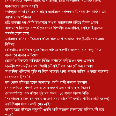
সোনারগাঁওয়ে পাম্পগুলোতে গ্যাস সংকট, চরম ভোগান্তিতে সিএনজি চালিত
যানবাহনের চালক ও যাত্রী
নবনিযুক্ত নৌবাহিনী প্রধান ভাইস এডমিরাল খোন্দকার মিসবাহ উল আজীম-এর
র‍্যাংক ব্যাজ পরিধান
হুতি হামলার পর সৌদি ট্যাংকারে আগুন, স্যাটেলাইট ছবিতে মিলল প্রমাণ
বাংলাদেশ-সিঙ্গাপুর সম্পর্ক জোরদারে দ্বিপক্ষীয় সহযোগিতা, রোহিঙ্গা ইস্যুতেও
সমর্থন চাইল ঢাকা
ম্যানিলায় আসিয়ান বৈঠকের ফাঁকে বাংলাদেশ-ভারতের পররাষ্ট্রমন্ত্রীদের শুভেচ্ছা
বিনিময়
চৌদ্দগ্রামে প্রবাসীর বাড়িতে বিয়ের দাবিতে তরুণী’র অনশন, বাসা ভাড়া নিয়ে
একসাথে থাকার অভিযোগ
তেজগাঁও বিভাগের অভিযানে বিভিন্ন অপরাধে জড়িত ৫৭ জন গ্রেফতার
মাননীয় প্রধানমন্ত্রীর সাথে বিদায়ী নৌবাহিনী প্রধানের সৌজন্য সাক্ষাৎ
সাংবাদিক শফিকের মুক্তি না দিলে শাহবাগ থানা, ফায়ার সার্ভিস ও স্বরাষ্ট্র মন্ত্রণালয়
ঘেরাওয়ের হুঁশিয়ারি
দল থেকে বহিষ্কার হলেন জামায়াত এমপি গাজী নজরুল ইসলাম
সোনারগাঁওয়ে শিক্ষার্থীদের মাঝে ফলজ গাছের চারা ও ছাতা বিতরণ ​
সোনারগাঁওয়ে এক কাঁঠাল দুই মণ ওজন, ১০ হাজার টাকায় বিক্রি
“সরকারের সমালোচনা করার এখনো সময় আসেনি”-জাতীয় পার্টির (কাজী জাফর)
প্রেসিডিয়াম সদস্য কাজী মোঃ নাহিদ
জামায়াতের গঠনতন্ত্র অনুযায়ী এমপি গাজী নজরুল ইসলামের ভবিষ্যৎ কী হতে
পারে?