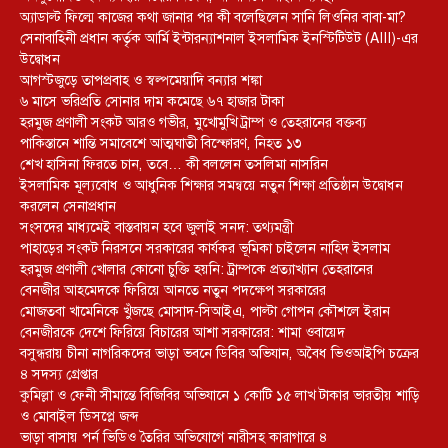
অ্যাডাল্ট ফিল্মে কাজের কথা জানার পর কী বলেছিলেন সানি লিওনির বাবা-মা?
সেনাবাহিনী প্রধান কর্তৃক আর্মি ইন্টারন্যাশনাল ইসলামিক ইনস্টিটিউট (AIII)-এর
উদ্বোধন
আগস্টজুড়ে তাপপ্রবাহ ও স্বল্পমেয়াদি বন্যার শঙ্কা
৬ মাসে ভরিপ্রতি সোনার দাম কমেছে ৬৭ হাজার টাকা
হরমুজ প্রণালী সংকট আরও গভীর, মুখোমুখি ট্রাম্প ও তেহরানের বক্তব্য
পাকিস্তানে শান্তি সমাবেশে আত্মঘাতী বিস্ফোরণ, নিহত ১৩
শেখ হাসিনা ফিরতে চান, তবে… কী বললেন তসলিমা নাসরিন
ইসলামিক মূল্যবোধ ও আধুনিক শিক্ষার সমন্বয়ে নতুন শিক্ষা প্রতিষ্ঠান উদ্বোধন
করলেন সেনাপ্রধান
সংসদের মাধ্যমেই বাস্তবায়ন হবে জুলাই সনদ: তথ্যমন্ত্রী
পাহাড়ের সংকট নিরসনে সরকারের কার্যকর ভূমিকা চাইলেন নাহিদ ইসলাম
হরমুজ প্রণালী খোলার কোনো চুক্তি হয়নি: ট্রাম্পকে প্রত্যাখ্যান তেহরানের
বেনজীর আহমেদকে ফিরিয়ে আনতে নতুন পদক্ষেপ সরকারের
মোজতবা খামেনিকে খুঁজছে মোসাদ-সিআইএ, পাল্টা গোপন কৌশলে ইরান
বেনজীরকে দেশে ফিরিয়ে বিচারের আশা সরকারের: শামা ওবায়েদ
বসুন্ধরায় চীনা নাগরিকদের ভাড়া ভবনে ডিবির অভিযান, অবৈধ ভিওআইপি চক্রের
৪ সদস্য গ্রেপ্তার
কুমিল্লা ও ফেনী সীমান্তে বিজিবির অভিযানে ১ কোটি ১৫ লাখ টাকার ভারতীয় শাড়ি
ও মোবাইল ডিসপ্লে জব্দ
ভাড়া বাসায় পর্ন ভিডিও তৈরির অভিযোগে নারীসহ কারাগারে ৪