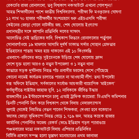
রেকর্ডের রাজা রোনালদো, তবু বিশ্বকাপ নকআউটে এখনো গোলশূন্য!
আহত শিক্ষার্থীদের পাশে জাতীয় বিশ্ববিদ্যালয়, পরীক্ষা ফি মওকুফের ঘোষণা
১২ লাখ ৭০ হাজার পরীক্ষার্থীর অংশগ্রহণে শুরু এইচএসসি পরীক্ষা
কেইনের জোড়া গোলে নাটকীয় জয়, শেষ ষোলোয় ইংল্যান্ড
প্রধানমন্ত্রীর সঙ্গে জাপানি প্রতিনিধি দলের সাক্ষাৎ
আলোচিত সেই তান্ত্রিকের দাবি, বিশ্বকাপ জিতবে রোনালদোর পর্তুগাল
সোনারগাঁওয়ে ১৯ মামলার আসামি দুর্ধর্ষ ডাকাত সর্দার সোহান গ্রেফতার
ইতিহাসের পাতায় অমর হয়ে থাকবেন এই ১০ কিংবদন্তি
এমবাপে-ওলিসের ঝড়ে সুইডেনকে উড়িয়ে শেষ ষোলোয় ফ্রান্স
দেশে যুক্ত হলো আরও ৩ নতুন উপজেলা ও ১ নতুন থানা
কাতারে সড়ক দুর্ঘটনায় নিহত পাঁচ প্রবাসীর মরদেহ দেশে পৌঁছেছে
কোনো নামেই কার্যক্রম চালাতে পারবে না আওয়ামী লীগ: তথ্য উপদেষ্টা
বক্স অফিসে ইতিহাস, সর্বকালের সর্বোচ্চ আয়কারী বায়োপিক ‘মাইকেল’
কর্ণফুলীতে লাইটার জাহাজ ডুবি, ১২ নাবিককে জীবিত উদ্ধার
রাজধানীর ১৯ ইন্টারসেকশনে চালু এআই ট্রাফিক ক্যামেরা: ডিএমপি কমিশনার
তিনটি পেনাল্টি মিস করে বিশ্বকাপ থেকে বিদায় নেদারল্যান্ডস
জুলাই থেকেই নিয়মিত বেতন পাবেন শিক্ষকরা, দেওয়া হবে বকেয়াও
ভয়াবহ জোড়া ভূমিকম্পে নিহত বেড়ে ১,৭১৯ জন, আহত কয়েক হাজার
জার্মানির পেনাল্টির অজেয় রেকর্ড ভেঙে ইতিহাস গড়ল প্যারাগুয়ে
পঞ্চমবারের মতো নকআউটে বিদায় এশিয়ার প্রতিনিধির
বিটিভি প্রাঙ্গণে সম্পন্ন হলো মুস্তাফা মনোয়ারের প্রথম জানাজা