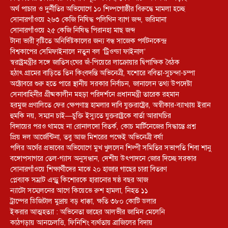
অর্থ পাচার ও দুর্নীতির অভিযোগে ১০ শিল্পগোষ্ঠীর বিরুদ্ধে মামলা হচ্ছে
সোনারগাঁওয়ে ২৬৩ কেজি নিষিদ্ধ পলিথিন ব্যাগ জব্দ, জরিমানা
সোনারগাঁওয়ে ২৫ কেজি নিষিদ্ধ পিরানহা মাছ জব্দ
টানা ভারী বৃষ্টিতে অনির্দিষ্টকালের জন্য বন্ধ সাজেক পর্যটনকেন্দ্র
বিশ্বকাপের সেমিফাইনালে নতুন বল ‘ট্রিওন্ডা ফাইনাল’
স্বরাষ্ট্রমন্ত্রীর সঙ্গে জাতিসংঘের জঁ-পিয়েরে লাক্রোয়ার দ্বিপাক্ষিক বৈঠক
হঠাৎ গ্রামের বাড়িতে তিন কিংবদন্তি অভিনেত্রী, যশোরে ববিতা-সুচন্দা-চম্পা
অক্টোবরে শুরু হতে পারে স্থানীয় সরকার নির্বাচন, জানালেন তথ্য উপদেষ্টা
সেনাবাহিনীর গ্রীষ্মকালীন মহড়া পরিদর্শনে প্রধানমন্ত্রী তারেক রহমান
হরমুজ প্রণালিতে ফের ক্ষেপণাস্ত্র হামলার দাবি যুক্তরাষ্ট্রের, অস্বীকার-ব্যাখ্যায় ইরান
হুমকি নয়, সম্মান চাই—চুক্তি ইস্যুতে যুক্তরাষ্ট্রকে বার্তা আরাঘচির
বিদায়ের পরও থামছে না রোনালদো বিতর্ক, কোচ মার্টিনেজের সিদ্ধান্তে প্রশ্ন
প্রিয় দল আর্জেন্টিনা, তবু আজ মিশরের পক্ষেই অভিনেত্রী বর্ষা
পলির অর্থের প্রভাবের অভিযোগে মুখ খুললেন শিল্পী সমিতির সভাপতি শিবা শানু
বঙ্গোপসাগরে তেল-গ্যাস অনুসন্ধান, দেশীয় উৎপাদনে জোর দিচ্ছে সরকার
সোনারগাঁওয়ে শিক্ষার্থীদের মাঝে ২০ হাজার গাছের চারা বিতরণ
প্লেব্যাক সম্রাট এন্ড্রু কিশোরকে হারানোর ষষ্ঠ বছর আজ
ন্যাটো সম্মেলনের আগে কিয়েভে রুশ হামলা, নিহত ১১
ট্রাম্পের ডিজিটাল মুদ্রায় বড় ধাক্কা, ক্ষতি ৩৮০ কোটি ডলার
ইকরার আত্মহত্যা : অভিনেতা জাহের আলভীর জামিন মেলেনি
কাঠগড়ায় আনচেলত্তি, ফিনিশিং ব্যর্থতায় ব্রাজিলের বিদায়