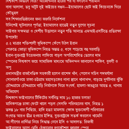
বিশ্বকাপ জিতলে বিয়ে! আর্জেন্টিনার হারের পর যা বললেন পরীমনি
বাবা আলাদা, তবু অটুট দুই ভাইয়ের বন্ধন—ইয়ামালের ছোট ভাই কিয়েনকে ঘিরে
কৌতূহল
সব শিক্ষাপ্রতিষ্ঠানের জন্য জরুরি নির্দেশনা
উনিশেই ফুটবলের পূর্ণতা, ইয়ামালের হাতেই নতুন যুগের সূচনা
সাইবার সক্ষমতা ও দেশীয় উদ্ভাবনে নতুন গতি আনতে এমআইএসটিতে প্রতিরক্ষা
উপদেষ্টা
৫.২ মাত্রার শক্তিশালী ভূমিকম্পে কেঁপে উঠল ইরান
পেরুতে জোড়া ভূমিকম্পে নিহত অন্তত ৫, ধসে পড়েছে বহু ঘরবাড়ি
ইরান-যুক্তরাষ্ট্র উত্তেজনায় লাফিয়ে বাড়ল অপরিশোধিত তেলের দাম
স্পেনের বিশ্বকাপ জয়ে সামাজিক মাধ্যমে অভিনন্দন জানালেন শাকিব, বুবলী ও
অপু
প্রধানমন্ত্রীর রাজনৈতিক সহকারী হলেন রাশেদ খাঁন, পেলেন সচিব পদমর্যাদা
সোনারগাঁওয়ে ঢাকা-চট্টগ্রাম মহাসড়কের নানা স্থানে খানাখন্দ, বাড়ছে দুর্ঘটনার ঝুঁকি
চৌদ্দগ্রামে চৌদ্দগ্রামে বাড়ি নির্মাণকে ঘিরে সংঘর্ষ, হামলা-ভাঙচুরে আহত ৪, থানায়
অভিযোগ
বিশ্বকাপ ফাইনালের টিকিটের সর্বনিম্ন দাম ১০ হাজার ডলার!
মানিকগঞ্জে চাকা ফেটে খালে পড়ল সেলফি পরিবহনের বাস, নিহত ১
তদন্ত ১৮ বার পিছিয়ে, হাদি হত্যা মামলায় ক্ষোভ ভুক্তভোগী পরিবারের
সংঘাত আরও তীব্র হওয়ার ইঙ্গিত, যুক্তরাষ্ট্রকে সতর্ক করলেন খামেনি
আ.লীগের প্রার্থিতা নিয়ে সিদ্ধান্ত নেবে ইসি ও আদালত: রিজভী
ফাইনালের আগে মেসি ঠেকানোর রণকৌশল জানাল স্পেন