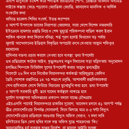
এসপি মাসুদকে উদ্দেশ করে পলাতক রায়হানের পোস্ট, গ্রেপ্তারে অভিযান অব্যাহত
লাইভে কান্নায় ভেঙে পড়লেন জ্যোতিকা জ্যোতি, জানালেন মানসিক ও আর্থিক
সংকটের কথা
জবিতে ছাত্রদল-শিবির সংঘর্ষ, উত্তপ্ত ক্যাম্পাস
৫ আগস্ট উপলক্ষে র‌্যাবের নিরাপত্তা জোরদার, সারা দেশে বিশেষ নজরদারি
ইউক্রেনে হামলার প্রস্তুতি নিয়েও শেষ মুহূর্তে পরিকল্পনা বাতিল করল ইরান
শাকিব খানকে কথা দিলেন ববিতা, শর্ত পূরণ হলেই ফিরবেন বড় পর্দায়
জুলাই আন্দোলনের ইতিহাস বিকৃতির অপচেষ্টা রুখে দেওয়ার আহ্বান শফিকুর
রহমানের
হাসিনার বক্তব্য প্রচার করলে নেওয়া হবে ব্যবস্থা: তথ্য উপদেষ্টা
গুম প্রতিরোধে কঠোর আইন, মৃত্যুদণ্ডসহ নতুন বিধানের সড়া মন্ত্রিসভায় অনুমোদন
চলচ্চিত্র শিল্পকে ডিজিটাল যুগের উপযোগী করার আহ্বান তথ্যমন্ত্রীর
সিলেটে ২৬ দিন ধরে নিখোঁজ বিমানবন্দর কর্মকর্তা আরিফুল্লাহ জেলিন
তৈরি পোশাক রপ্তানিতে ১৪.৭৩ শতাংশ প্রবৃদ্ধি, আশাবাদী রপ্তানিকারকরা
শেখ হাসিনাকে দেশে ফিরিয়ে বিচারের মুখোমুখি করা হবে: তথ্য উপদেষ্টা
৫ আগস্ট সরকারি ছুটি, তবে যাদের কর্মস্থলে থাকতে হবে
দুর্যোগ ব্যবস্থাপনা অধিদপ্তরের প্রকল্পে বদলে যাচ্ছে চৌদ্দগ্রাম
এইচএসসি পাসেই বিমানবন্দরে চাকরির সুযোগ, আবেদন চলবে ৩১ আগস্ট পর্যন্ত
তীব্র লোডশেডিংয়ে বিপর্যস্ত সোনারগাঁ, দিনে মিলছে মাত্র ৪-৫ ঘণ্টা বিদ্যুৎ
লোডশেডিংয়ের প্রতিবাদে বরগুনায় বিদ্যুৎ অফিস ঘেরাও, ৭ দফা দাবি
হলিউডের তিন মেগা ছবির সঙ্গে বক্স অফিস যুদ্ধে শাহরুখের ‘কিং’
অননুমোদিত হর্ন ব্যবহার বন্ধের নির্দেশ, না মানলে আইনি ব্যবস্থা