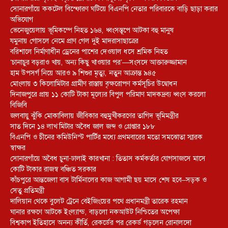
সোনারগাঁয়ে ককটেল বিস্ফোরণ ঘটিয়ে বিএনপি নেতার পরিবারকে বাড়ি ছাড়া করার
অভিযোগ
ভেনেজুয়েলায় ভূমিকম্পে নিহত ১৬৪, ধ্বংসস্তূপে আটকা বহু মানুষ
যমুনায় গোসলে নেমে প্রাণ গেল দুই মাদরাসাছাত্রের
বরিশালে নির্মাণাধীন ড্রেনের পাশের দেওয়াল ধসে শ্রমিক নিহত
‘চানাচুর বড়রাও খায়, অন্য কিছু খাওয়ার পর’—সংসদে আক্তারুজ্জামান
হাম উপসর্গ নিয়ে আরও ৯ শিশুর মৃত্যু, নতুন আক্রান্ত ৯৪৫
মোংলায় ৩ কিলোমিটার গ্রামীণ রাস্তায় বৃক্ষরোপণ কর্মসূচির উদ্বোধন
দিনাজপুরে প্রায় ১১ কোটি টাকা মূল্যের বিপুল পরিমাণ মাদকদ্রব্য ধ্বংস করলো
বিজিবি
জলবায়ু ঝুঁকি মোকাবিলায় জীবিকার বহুমুখীকরণের তাগিদ ভূমিমন্ত্রীর
সাত দিনে ১৪ লাখ মিটার অবৈধ জাল জব্দ ও গ্রেপ্তার ১৮৮
বিএনপি ও চীনের কমিউনিস্ট পার্টির মধ্যে প্রথমবারের মতো সমঝোতা স্মারক
স্বাক্ষর
সোনারগাঁয়ে অবৈধ চুনা-ঢালাই কারখানা : তিতাস কর্মকর্তার যোগসাজসে মাসে
কোটি টাকার রাজস্ব বঞ্চিত সরকার
কাঁচপুরে আন্তজেলা বাস টার্মিনালের কাজ আগামী ছয় মাসে শেষ হবে–সড়ক ও
সেতু প্রতিমন্ত্রী
দালিয়ান থেকে বুলেট ট্রেনে বেইজিংয়ের পথে প্রধানমন্ত্রী তারেক রহমান
ঘানার রক্ষণে আটকে ইংল্যান্ড, বাড়লো নকআউট নিশ্চিতের অপেক্ষা
বিশ্বকাপ ইতিহাসে অনন্য কীর্তি, রেকর্ডের পর রেকর্ড গড়লেন রোনালদো