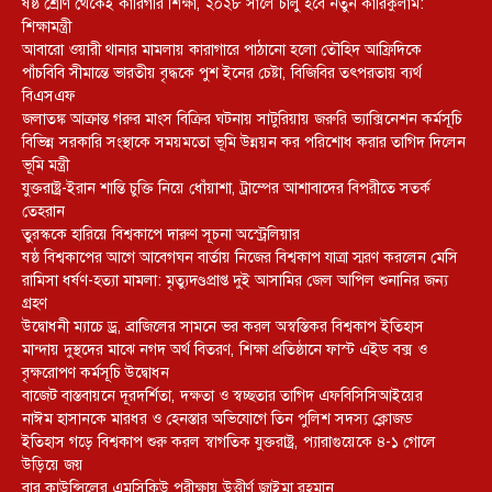
ষষ্ঠ শ্রেণি থেকেই কারিগরি শিক্ষা, ২০২৮ সালে চালু হবে নতুন কারিকুলাম:
শিক্ষামন্ত্রী
আবারো ওয়ারী থানার মামলায় কারাগারে পাঠানো হলো তৌহিদ আফ্রিদিকে
পাঁচবিবি সীমান্তে ভারতীয় বৃদ্ধকে পুশ ইনের চেষ্টা, বিজিবির তৎপরতায় ব্যর্থ
বিএসএফ
জলাতঙ্ক আক্রান্ত গরুর মাংস বিক্রির ঘটনায় সাটুরিয়ায় জরুরি ভ্যাক্সিনেশন কর্মসূচি
বিভিন্ন সরকারি সংস্থাকে সময়মতো ভূমি উন্নয়ন কর পরিশোধ করার তাগিদ দিলেন
ভূমি মন্ত্রী
যুক্তরাষ্ট্র-ইরান শান্তি চুক্তি নিয়ে ধোঁয়াশা, ট্রাম্পের আশাবাদের বিপরীতে সতর্ক
তেহরান
তুরস্ককে হারিয়ে বিশ্বকাপে দারুণ সূচনা অস্ট্রেলিয়ার
ষষ্ঠ বিশ্বকাপের আগে আবেগঘন বার্তায় নিজের বিশ্বকাপ যাত্রা স্মরণ করলেন মেসি
রামিসা ধর্ষণ-হত্যা মামলা: মৃত্যুদণ্ডপ্রাপ্ত দুই আসামির জেল আপিল শুনানির জন্য
গ্রহণ
উদ্বোধনী ম্যাচে ড্র, ব্রাজিলের সামনে ভর করল অস্বস্তিকর বিশ্বকাপ ইতিহাস
মান্দায় দুস্থদের মাঝে নগদ অর্থ বিতরণ, শিক্ষা প্রতিষ্ঠানে ফাস্ট এইড বক্স ও
বৃক্ষরোপণ কর্মসূচি উদ্বোধন
বাজেট বাস্তবায়নে দূরদর্শিতা, দক্ষতা ও স্বচ্ছতার তাগিদ এফবিসিসিআইয়ের
নাঈম হাসানকে মারধর ও হেনস্তার অভিযোগে তিন পুলিশ সদস্য ক্লোজড
ইতিহাস গড়ে বিশ্বকাপ শুরু করল স্বাগতিক যুক্তরাষ্ট্র, প্যারাগুয়েকে ৪-১ গোলে
উড়িয়ে জয়
বার কাউন্সিলের এমসিকিউ পরীক্ষায় উত্তীর্ণ জাইমা রহমান