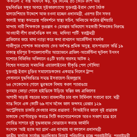
‘ককটেল ২’ বক্স অফিসে ঝড়, দুই দিনেই ৫০ কোটি রুপি আয়
যুদ্ধবিরতির ভঙ্গুর আবহে সুইজারল্যান্ডে যুক্তরাষ্ট্র-ইরান মেগা বৈঠক
মালয়েশিয়ার উদ্দেশে আজ রওনা হচ্ছেন প্রধানমন্ত্রী, এরপর চীন সফর
কালাই স্বাস্থ্য কমপ্লেক্স পরিদর্শনে স্বাস্থ্য সচিব, অনিয়মে কঠোর হুঁশিয়ারি
মান্দায় নারী শিক্ষককে কুপ্রস্তাব ও হেনস্তার অভিযোগ সহকারী শিক্ষকের বিরুদ্ধে
আওয়ামী লীগ রাজনৈতিক দল নয়, মাফিয়া পার্টি: স্বরাষ্ট্রমন্ত্রী
ব্রাজিলের জয়ে মাথা ন্যাড়া করে কথা রাখলেন আর্জেন্টিনা সমর্থক
গাজীপুরে পোশাক কারখানায় ফের অর্ধশত শ্রমিক অসুস্থ, হাসপাতালে ভর্তি ১৯
ঢাকাস্থ হরিপুর উপজেলাবাসীর আয়োজনে ব্রাজিল-আর্জেন্টিনা ফুটবল উৎসব
যশোরে বিজিবির অভিযানে ৩১টি স্বর্ণের বারসহ আটক ২
বিশ্বের সবচেয়ে সময়নিষ্ঠ এয়ারলাইনের স্বীকৃতি পেল সৌদিয়া
যুক্তরাষ্ট্র-ইরান চুক্তির সমালোচকদের একহাত নিলেন ট্রাম্প
লেবাননে যুদ্ধবিরতিতে সম্মত ইসরায়েল-হিজবুল্লাহ
৬৪ সেকেন্ডের গোলে তুরস্ককে বিদায় করল প্যারাগুয়ে
কুনহার জোড়া গোলে হাইতিকে উড়িয়ে স্বস্তির জয় ব্রাজিলের
আগামী আড়াই বছরের মধ্যে রাজধানীর চার বাস টার্মিনাল সরানো হবে: মন্ত্রী
সাত দিনে এক কোটি ৬৯ লাখ অবৈধ জাল জব্দসহ গ্রেপ্তার ১২৯
‎অস্ট্রেলিয়ায় চাকরি দেওয়ার নামে প্রতারণা : সিআইডির জালে দুই প্রতারক
ঢাকাকে পোস্টারমুক্ত করতে সিটি করপোরেশনকে আরও সজাগ হতে হবে
লোহিত সাগরে দুই যুদ্ধজাহাজ মোতায়েন করছে জার্মানি
সংসদে ‘আই হ্যাভ অ্যা প্লান’-এর ব্যাখ্যায় যা বললেন প্রধানমন্ত্রী
জাতীয় স্বার্থকে সর্বোচ্চ অগ্রাধিকার দিয়েই পরিচালিত হচ্ছে পররাষ্ট্রনীতি: পররাষ্ট্রমন্ত্রী