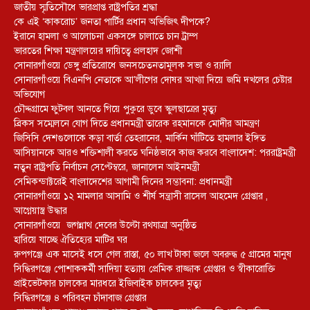
জাতীয় স্মৃতিসৌধে ভারপ্রাপ্ত রাষ্ট্রপতির শ্রদ্ধা
কে এই ‘কাকরোচ’ জনতা পার্টির প্রধান অভিজিৎ দীপকে?
ইরানে হামলা ও আলোচনা একসঙ্গে চালাতে চান ট্রাম্প
ভারতের শিক্ষা মন্ত্রণালয়ের দায়িত্বে প্রলহাদ জোশী
সোনারগাঁওয়ে ডেঙ্গু প্রতিরোধে জনসচেতনতামূলক সভা ও র‍্যালি
সোনারগাঁওয়ে বিএনপি নেতাকে আ’লীগের দোষর আখ্যা দিয়ে জমি দখলের চেষ্টার
অভিযোগ
চৌদ্দগ্রামে ফুটবল আনতে গিয়ে পুকুরে ডুবে স্কুলছাত্রের মৃত্যু
ব্রিকস সম্মেলনে যোগ দিতে প্রধানমন্ত্রী তারেক রহমানকে মোদীর আমন্ত্রণ
জিসিসি দেশগুলোকে কড়া বার্তা তেহরানের, মার্কিন ঘাঁটিতে হামলার ইঙ্গিত
আসিয়ানকে আরও শক্তিশালী করতে ঘনিষ্ঠভাবে কাজ করবে বাংলাদেশ: পররাষ্ট্রমন্ত্রী
নতুন রাষ্ট্রপতি নির্বাচন সেপ্টেম্বরে, জানালেন আইনমন্ত্রী
সেমিকন্ডাক্টরেই বাংলাদেশের আগামী দিনের সম্ভাবনা: প্রধানমন্ত্রী
সোনারগাঁওয়ে ১২ মামলার আসামি ও শীর্ষ সন্ত্রাসী রাসেল আহমেদ গ্রেপ্তার ,
আগ্নেয়াস্ত্র উদ্ধার
সোনারগাঁওয়ে জগন্নাথ দেবের উল্টো রথযাত্রা অনুষ্ঠিত
হারিয়ে যাচ্ছে ঐতিহ্যের মাটির ঘর
রুপগঞ্জে এক মাসেই ধসে গেল রাস্তা, ৫০ লাখ টাকা জলে অবরুদ্ধ ৫ গ্রামের মানুষ
সিদ্ধিরগঞ্জে পোশাককর্মী সাদিয়া হত্যায় প্রেমিক রাজ্জাক গ্রেপ্তার ও স্বীকারোক্তি
প্রাইভেটকার চালকের মারধরে ইজিবাইক চালকের মৃত্যু
সিদ্ধিরগঞ্জে ৪ পরিবহন চাঁদাবাজ গ্রেপ্তার