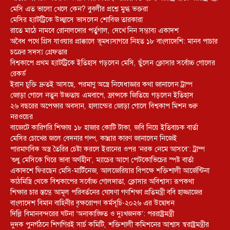
মেসি এত ভালো খেলে কেন? বুবলীর প্রশ্নে মুগ্ধ ভক্তরা
মেসির হ্যাটট্রিকে উচ্ছ্বাসে ভাসলেন শোবিজ তারকারা
রাতে মাঠে নামবে রোনালদোর পর্তুগাল, দেখে নিন সম্ভাব্য একাদশ
‎অবৈধ পথে গ্রিস যাওয়ার প্রাক্কালে ভূমধ্যসাগরে নিহত ১৮ বাংলাদেশি: মানব পাচার
চক্রের সদস্য গ্রেফতার
বিশ্বকাপে প্রথম হ্যাটট্রিকে ইতিহাস গড়লেন মেসি, ছুঁলেন ক্লোসার সর্বোচ্চ গোলের
রেকর্ড
ইরান চুক্তি দ্রুতই আসছে, পরমাণু অস্ত্রে নিষেধাজ্ঞার কথা জানালেন ট্রাম্প
জোড়া গোলে নতুন উচ্চতায় এমবাপে, ফ্রান্সকে জিতিয়ে গড়লেন ইতিহাস
২৬ বছরের অপেক্ষার অবসান, হালান্ডের জোড়া গোলে বিশ্বকাপ মিশন শুরু
নরওয়ের
বাজেটে কারিগরি শিক্ষায় ১৮ হাজার কোটি টাকা, জবি নিয়ে ইতিবাচক বার্তা
মেসির চোখের জলে বেদনার গল্প, কান্নার কারণ জানালেন নিজেই
পারমাণবিক অস্ত্র তৈরির চেষ্টা করলে ইরানের ওপর ‘নরক নেমে আসবে’: ট্রাম্প
‘শুধু মেসিকে ঘিরে ভাবা অর্থহীন’, ম্যাচের আগে পেটকোভিচের স্পষ্ট বার্তা
একাদশে ফিরছেন মেসি-মার্টিনেজ, আলজেরিয়ার বিপক্ষে শক্তিশালী আর্জেন্টিনা
কাঠমিস্ত্রি থেকে বিশ্বকাপের সর্বোচ্চ গোলদাতা, ক্লোসার অবিশ্বাস্য রূপকথা
শিক্ষার চার স্তম্ভে আমূল পরিবর্তনের ঘোষণা গণশিক্ষা প্রতিমন্ত্রী ববি হাজ্জাজের
বাংলাদেশ বিমান বাহিনীর বৃক্ষরোপণ কর্মসূচি-২০২৬ এর উদ্বোধন
দিল্লি বিমানবন্দরের ঘটনা ‘অনাকাঙ্ক্ষিত ও দুঃখজনক’: পররাষ্ট্রমন্ত্রী
দুদক পুনর্গঠনে শিগগিরই সার্চ কমিটি, শক্তিশালী কমিশনের আশ্বাস স্বরাষ্ট্রমন্ত্রীর