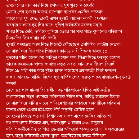
এমবোলোর লাল কার্ড নিয়ে প্রথমবার মুখ খুললেন রেফারি
মেয়াদ শেষ হওয়ার আগেই ন্যাশনাল ব্যাংকের এমডির পদত্যাগ
‘আগে যারা ঘুষ খেত, তারাই এখন জুলাই আন্দোলনকারী’ : ফখরুল
অবসরে যাওয়ার দুই দিন আগে পুলিশ কর্মকর্তার মরদেহ উদ্ধার
খাবার দিতে দেরি, ভাবিকে কুপিয়ে হত্যার পর মাথা গাছে ঝুলানোর অভিযোগ
ডিএমপির তিন থানার ওসি বদলি
জুলাই পদযাত্রায় অংশ নিতে সিলেটে পৌঁছেছেন এনসিপির কেন্দ্রীয় নেতারা
সোনারগাঁওয়ে তিন গ্রামে শিয়ালের কামড়ে নারী,শিশুসহ আহত ১৫
দুদকের সচিব হলেন মো. সাইদুর রহমান খান, পিএসসিতে ফজলুর রহমান
তারেক রহমানকে স্বাগত জানাতে প্রস্তুত ভারত, জানালেন দীনেশ ত্রিবেদী
দিনে ১৮ ঘণ্টা কাজ করে দৃষ্টান্ত স্থাপন করেছেন প্রধানমন্ত্রী: মির্জা ফখরুল
ঢাকায় আসছেন মার্কিন বিশেষ দূত সার্জিও গোর, গুরুত্ব পাচ্ছে বাংলাদেশ–যুক্তরাষ্ট্র
সম্পর্ক
দেশে ৪৫ লাখ মামলা বিচারাধীন, বড় পরিবর্তনের ইঙ্গিত আইনমন্ত্রীর
বাংলাদেশের নতুন ওয়ানডে অধিনায়ক লিটন দাস, দায়িত্ব হারালেন মিরাজ
সোনারগাঁওয়ে খাসির মাংসে পানি মেশানোর অপরাধে ব্যবসায়ীকে জরিমানা
যশোর থেকে গ্রেপ্তার চট্টগ্রামের শীর্ষ ‘সন্ত্রাসী’ ডেভিড ইমন
সোহমের বিরুদ্ধে প্রতারণা, বিশ্বাসভঙ্গ ও প্রাণনাশের হুমকির অভিযোগ
বন্ধ কারখানায় ফিরেছে প্রাণ, কর্মসংস্থান ৩ হাজার ৫০০ মানুষের
ঢাবি শিক্ষার্থীকে উদ্ধারে গিয়ে হেনস্তার অভিযোগ ডাকসু নেতা এ বি জুবায়েরের
হঠাৎ অসুস্থ অভিনেত্রী মেঘলা মুক্তা, আইসিইউতে চলছে চিকিৎসা