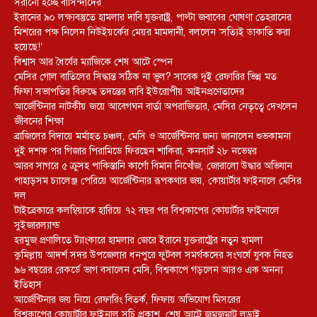
সরানো হচ্ছে বাসিন্দাদের
ইরানের ৯০ লক্ষ্যবস্তুতে হামলার দাবি যুক্তরাষ্ট্র, পাল্টা জবাবের ঘোষণা তেহরানের
মিশরের পক্ষ নিলেন নিউইয়র্কের মেয়র মামদানী, বললেন ‘সত্যিই ডাকাতি করা
হয়েছে!’
বিশ্বাস আর ধৈর্যের ম্যাজিকে শেষ আটে স্পেন
মেসির গোল বাতিলের সিদ্ধান্ত সঠিক না ভুল? সাবেক দুই রেফারির ভিন্ন মত
ফিফা সভাপতির বিরুদ্ধে তদন্তের দাবি ইউরোপীয় আইনপ্রণেতাদের
আর্জেন্টিনার নাটকীয় জয়ে আবেগঘন বার্তা অপরাজিতার, মেসির নেতৃত্বে দেখলেন
জীবনের শিক্ষা
ব্রাজিলের বিদায়ে মর্মাহত চঞ্চল, মেসি ও আর্জেন্টিনার জন্য জানালেন শুভকামনা
দুই দশক পর গিজার পিরামিডে ফিরছেন শাকিরা, কনসার্ট ২৮ নভেম্বর
আরব সাগরে ৫ ক্রুসহ পাকিস্তানি কার্গো বিমান নিখোঁজ, জোরালো উদ্ধার অভিযান
পাহাড়সম চ্যালেঞ্জ পেরিয়ে আর্জেন্টিনার রূপকথার জয়, কোয়ার্টার ফাইনালে মেসির
দল
টাইব্রেকারে কলম্বিয়াকে হারিয়ে ৭২ বছর পর বিশ্বকাপের কোয়ার্টার ফাইনালে
সুইজারল্যান্ড
হরমুজ প্রণালিতে ট্যাংকারে হামলার জেরে ইরানে যুক্তরাষ্ট্রের নতুন হামলা
কুমিল্লায় আদর্শ সদর উপজেলার ধনপুরে ফুটবল সমর্থকদের সংঘর্ষে যুবক নিহত
৯৬ বছরের রেকর্ডে ভাগ বসালেন মেসি, বিশ্বকাপে গড়লেন আরও এক অনন্য
ইতিহাস
আর্জেন্টিনার জয় নিয়ে রেফারিং বিতর্ক, ফিফায় অভিযোগ মিসরের
বিশ্বকাপের কোয়ার্টার ফাইনাল সূচি প্রকাশ, শেষ আটে জমজমাট লড়াই