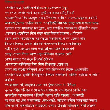
নিউজ আপডেট
সোনারগাঁওয়ে অটোরিকশাচালকের রহস্যজনক মৃত্যু
শো শেষে ফেরার পথে সড়ক দুর্ঘটনায় আহত মৌসুমী মৌ
সোনারগাঁওয়ে বিশ্ব মাতৃদুগ্ধ সপ্তাহ উপলক্ষে র‍্যালি ও সচেতনতামূলক কর্মসূচি
আকাশে ট্রাম্পের ‘মেরিন ওয়ান’ ও যাত্রীবাহী বিমানের দূরত্ব কমে যাওয়ায় তদন্ত
ইরানের সঙ্গে সমঝোতা চান ট্রাম্প, তবে সামরিক পদক্ষেপের হুঁশিয়ারিও বহাল
মোজতবা খামেনিকে নিয়ে নতুন বার্তা দিলেন ইরানের প্রেসিডেন্ট
ইরান-ওমান আলোচনার অগ্রগতিতে বিশ্ববাজারে কমল তেলের দাম
ইরানের বিরুদ্ধে একক সামরিক পদক্ষেপের ইঙ্গিত নেতানিয়াহুর
মেটার ভুলে ভারতের কাছে ক্ষমা চাইলেন মার্ক জাকারবার্গ
জোড়া গোলে লিগস কাপে নতুন ইতিহাস গড়লেন মেসি
রেমো ম্যাচের পর নতুন বিতর্কে নেইমার
রোনালদো-জর্জিইনার বিয়ে নিয়ে বিশ্বজুড়ে তোলপাড়
ঢাকার চারপাশের নদীদূষণ রোধে কর্মপরিকল্পনার নির্দেশ প্রধানমন্ত্রীর
সোনারগাঁওয়ে জুলাই গণঅভ্যুত্থান দিবসে আলোচনা, আর্থিক সহায়তা ও দোয়া
মাহফিল
পথ হারালে এই জাদুঘরে এসে পথ খুঁজে নেবো: ড. ইউনূস
জুলাই শহীদ পরিবার ও যোদ্ধাদের সহায়তায় ব্যয় হাজার কোটি টাকা
গণতান্ত্রিক আন্দোলনের প্রতিচ্ছবি ‘জুলাই স্মৃতি জাদুঘর’: প্রধানমন্ত্রী
বহু বছর পর ফের আলোচনায় দেব-শুভশ্রী, ভাইরাল ছবিতে মাতোয়ারা ভক্তরা
জবি সংঘর্ষ: হাসপাতালে আহতদের ওপরও হামলার অভিযোগ, দায়ী ছাত্রদল