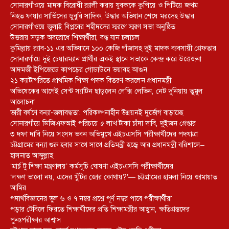
সোনারগাঁওয়ে মাদক বিরোধী র‌্যালী করায় যুবককে কুপিয়ে ও পিটিয়ে জখম
নিহত ফায়ার সার্ভিসের ডুবুরি সাদিক, উদ্ধার অভিযান শেষে মরদেহ উদ্ধার
সোনারগাঁওয়ে জুলাই বিপ্লবের শহীদদের স্মরণে স্মরণ সভা অনুষ্ঠিত
উত্তরায় সড়ক অবরোধে শিক্ষার্থীরা, বন্ধ যান চলাচল
কুমিল্লায় র‍্যাব-১১ এর অভিযানে ১০০ কেজি গাঁজাসহ দুই মাদক ব্যবসায়ী গ্রেফতার
সোনারগাঁয়ে দুই চেয়ারম্যান প্রার্থীর একই স্থানে সভাকে কেন্দ্র করে উত্তেজনা
আদমজী ইপিজেডে কাপড়ের গোডাউনে ভয়াবহ আগুন
২১ ক্যাটাগরিতে প্রাথমিক শিক্ষা পদক বিতরণ করলেন প্রধানমন্ত্রী
অভিষেকের আগেই সেন্ট স্যাটিন ছাড়লেন লেক্সি লেভিন, নেট দুনিয়ায় তুমুল
আলোচনা
ভারী বর্ষণে বন্যা-জলাবদ্ধতা: পরিকল্পনাহীন উন্নয়নই দুর্ভোগ বাড়াচ্ছে
সোনারগাঁয়ে ডিজিএফআই পরিচয়ে ৫ লাখ টাকা চাঁদা দাবি, দুইজন গ্রেপ্তার
৩ দফা দাবি নিয়ে সংসদ ভবন অভিমুখে এইচএসসি পরীক্ষার্থীদের পদযাত্রা
চট্টগ্রামের বন্যা শুরু হবার সাথে সাথে প্রতিমন্ত্রী হজ্বে আর প্রধানমন্ত্রী বরিশালে–
হাসনাত আব্দুল্লাহ
‘মার্চ টু শিক্ষা মন্ত্রণালয়’ কর্মসূচি ঘোষণা এইচএসসি পরীক্ষার্থীদের
‘লক্ষণ ভালো নয়, এদের খুঁটির জোর কোথায়?’— চট্টগ্রামের হামলা নিয়ে জামায়াত
আমির
পদার্থবিজ্ঞানের ভুল ৬ ও ৭ নম্বর প্রশ্নে পূর্ণ নম্বর পাবে পরীক্ষার্থীরা
পড়ার টেবিলে ফিরতে শিক্ষার্থীদের প্রতি শিক্ষামন্ত্রীর আহ্বান, ক্ষতিগ্রস্তদের
পুনঃপরীক্ষার আশ্বাস