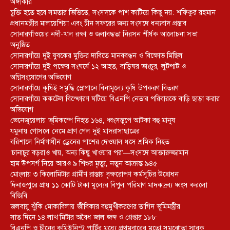
অঙ্গীকার
চুক্তি হতে হবে সমতার ভিত্তিতে, সংসদকে পাশ কাটিয়ে কিছু নয়: শফিকুর রহমান
প্রধানমন্ত্রীর মালয়েশিয়া এবং চীন সফরের জন্য সংসদে ধন্যবাদ প্রস্তাব
সোনারগাঁওয়ের নদী-খাল রক্ষা ও জলাবদ্ধতা নিরসন শীর্ষক আলোচনা সভা
অনুষ্ঠিত
সোনারগাঁয়ে দুই যুবকের মুক্তির দাবিতে মানববন্ধন ও বিক্ষোভ মিছিল
সোনারগাঁয়ে দুই পক্ষের সংঘর্ষে ১২ আহত, বাড়িঘর ভাংচুর, লুটপাট ও
অগ্নিসংযোগের অভিযোগ
সোনারগাঁয়ে কৃষিই সমৃদ্ধি স্লোগানে বিনামূল্যে কৃষি উপকরণ বিতরণ
সোনারগাঁয়ে ককটেল বিস্ফোরণ ঘটিয়ে বিএনপি নেতার পরিবারকে বাড়ি ছাড়া করার
অভিযোগ
ভেনেজুয়েলায় ভূমিকম্পে নিহত ১৬৪, ধ্বংসস্তূপে আটকা বহু মানুষ
যমুনায় গোসলে নেমে প্রাণ গেল দুই মাদরাসাছাত্রের
বরিশালে নির্মাণাধীন ড্রেনের পাশের দেওয়াল ধসে শ্রমিক নিহত
‘চানাচুর বড়রাও খায়, অন্য কিছু খাওয়ার পর’—সংসদে আক্তারুজ্জামান
হাম উপসর্গ নিয়ে আরও ৯ শিশুর মৃত্যু, নতুন আক্রান্ত ৯৪৫
মোংলায় ৩ কিলোমিটার গ্রামীণ রাস্তায় বৃক্ষরোপণ কর্মসূচির উদ্বোধন
দিনাজপুরে প্রায় ১১ কোটি টাকা মূল্যের বিপুল পরিমাণ মাদকদ্রব্য ধ্বংস করলো
বিজিবি
জলবায়ু ঝুঁকি মোকাবিলায় জীবিকার বহুমুখীকরণের তাগিদ ভূমিমন্ত্রীর
সাত দিনে ১৪ লাখ মিটার অবৈধ জাল জব্দ ও গ্রেপ্তার ১৮৮
বিএনপি ও চীনের কমিউনিস্ট পার্টির মধ্যে প্রথমবারের মতো সমঝোতা স্মারক