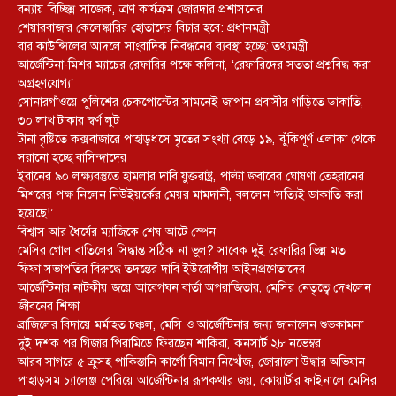
বন্যায় বিচ্ছিন্ন সাজেক, ত্রাণ কার্যক্রম জোরদার প্রশাসনের
শেয়ারবাজার কেলেঙ্কারির হোতাদের বিচার হবে: প্রধানমন্ত্রী
বার কাউন্সিলের আদলে সাংবাদিক নিবন্ধনের ব্যবস্থা হচ্ছে: তথ্যমন্ত্রী
আর্জেন্টিনা-মিশর ম্যাচের রেফারির পক্ষে কলিনা, ‘রেফারিদের সততা প্রশ্নবিদ্ধ করা
অগ্রহণযোগ্য’
সোনারগাঁওয়ে পুলিশের চেকপোস্টের সামনেই জাপান প্রবাসীর গাড়িতে ডাকাতি,
৩০ লাখ টাকার স্বর্ণ লুট
টানা বৃষ্টিতে কক্সবাজারে পাহাড়ধসে মৃতের সংখ্যা বেড়ে ১৯, ঝুঁকিপূর্ণ এলাকা থেকে
সরানো হচ্ছে বাসিন্দাদের
ইরানের ৯০ লক্ষ্যবস্তুতে হামলার দাবি যুক্তরাষ্ট্র, পাল্টা জবাবের ঘোষণা তেহরানের
মিশরের পক্ষ নিলেন নিউইয়র্কের মেয়র মামদানী, বললেন ‘সত্যিই ডাকাতি করা
হয়েছে!’
বিশ্বাস আর ধৈর্যের ম্যাজিকে শেষ আটে স্পেন
মেসির গোল বাতিলের সিদ্ধান্ত সঠিক না ভুল? সাবেক দুই রেফারির ভিন্ন মত
ফিফা সভাপতির বিরুদ্ধে তদন্তের দাবি ইউরোপীয় আইনপ্রণেতাদের
আর্জেন্টিনার নাটকীয় জয়ে আবেগঘন বার্তা অপরাজিতার, মেসির নেতৃত্বে দেখলেন
জীবনের শিক্ষা
ব্রাজিলের বিদায়ে মর্মাহত চঞ্চল, মেসি ও আর্জেন্টিনার জন্য জানালেন শুভকামনা
দুই দশক পর গিজার পিরামিডে ফিরছেন শাকিরা, কনসার্ট ২৮ নভেম্বর
আরব সাগরে ৫ ক্রুসহ পাকিস্তানি কার্গো বিমান নিখোঁজ, জোরালো উদ্ধার অভিযান
পাহাড়সম চ্যালেঞ্জ পেরিয়ে আর্জেন্টিনার রূপকথার জয়, কোয়ার্টার ফাইনালে মেসির