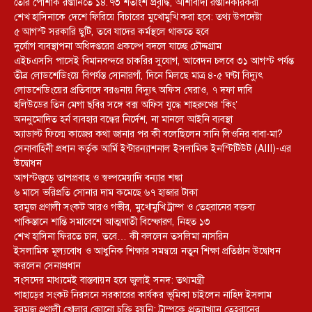
তৈরি পোশাক রপ্তানিতে ১৪.৭৩ শতাংশ প্রবৃদ্ধি, আশাবাদী রপ্তানিকারকরা
শেখ হাসিনাকে দেশে ফিরিয়ে বিচারের মুখোমুখি করা হবে: তথ্য উপদেষ্টা
৫ আগস্ট সরকারি ছুটি, তবে যাদের কর্মস্থলে থাকতে হবে
দুর্যোগ ব্যবস্থাপনা অধিদপ্তরের প্রকল্পে বদলে যাচ্ছে চৌদ্দগ্রাম
এইচএসসি পাসেই বিমানবন্দরে চাকরির সুযোগ, আবেদন চলবে ৩১ আগস্ট পর্যন্ত
তীব্র লোডশেডিংয়ে বিপর্যস্ত সোনারগাঁ, দিনে মিলছে মাত্র ৪-৫ ঘণ্টা বিদ্যুৎ
লোডশেডিংয়ের প্রতিবাদে বরগুনায় বিদ্যুৎ অফিস ঘেরাও, ৭ দফা দাবি
হলিউডের তিন মেগা ছবির সঙ্গে বক্স অফিস যুদ্ধে শাহরুখের ‘কিং’
অননুমোদিত হর্ন ব্যবহার বন্ধের নির্দেশ, না মানলে আইনি ব্যবস্থা
অ্যাডাল্ট ফিল্মে কাজের কথা জানার পর কী বলেছিলেন সানি লিওনির বাবা-মা?
সেনাবাহিনী প্রধান কর্তৃক আর্মি ইন্টারন্যাশনাল ইসলামিক ইনস্টিটিউট (AIII)-এর
উদ্বোধন
আগস্টজুড়ে তাপপ্রবাহ ও স্বল্পমেয়াদি বন্যার শঙ্কা
৬ মাসে ভরিপ্রতি সোনার দাম কমেছে ৬৭ হাজার টাকা
হরমুজ প্রণালী সংকট আরও গভীর, মুখোমুখি ট্রাম্প ও তেহরানের বক্তব্য
পাকিস্তানে শান্তি সমাবেশে আত্মঘাতী বিস্ফোরণ, নিহত ১৩
শেখ হাসিনা ফিরতে চান, তবে… কী বললেন তসলিমা নাসরিন
ইসলামিক মূল্যবোধ ও আধুনিক শিক্ষার সমন্বয়ে নতুন শিক্ষা প্রতিষ্ঠান উদ্বোধন
করলেন সেনাপ্রধান
সংসদের মাধ্যমেই বাস্তবায়ন হবে জুলাই সনদ: তথ্যমন্ত্রী
পাহাড়ের সংকট নিরসনে সরকারের কার্যকর ভূমিকা চাইলেন নাহিদ ইসলাম
হরমুজ প্রণালী খোলার কোনো চুক্তি হয়নি: ট্রাম্পকে প্রত্যাখ্যান তেহরানের