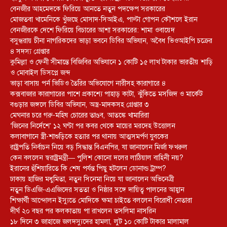
বেনজীর আহমেদকে ফিরিয়ে আনতে নতুন পদক্ষেপ সরকারের
মোজতবা খামেনিকে খুঁজছে মোসাদ-সিআইএ, পাল্টা গোপন কৌশলে ইরান
বেনজীরকে দেশে ফিরিয়ে বিচারের আশা সরকারের: শামা ওবায়েদ
বসুন্ধরায় চীনা নাগরিকদের ভাড়া ভবনে ডিবির অভিযান, অবৈধ ভিওআইপি চক্রের
৪ সদস্য গ্রেপ্তার
কুমিল্লা ও ফেনী সীমান্তে বিজিবির অভিযানে ১ কোটি ১৫ লাখ টাকার ভারতীয় শাড়ি
ও মোবাইল ডিসপ্লে জব্দ
ভাড়া বাসায় পর্ন ভিডিও তৈরির অভিযোগে নারীসহ কারাগারে ৪
কক্সবাজার কারাগারের পাশে প্রকাশ্যে পাহাড় কাটা, ঝুঁকিতে মসজিদ ও মার্কেট
বগুড়ার জঙ্গলে ডিবির অভিযান, অস্ত্র-মাদকসহ গ্রেপ্তার ৩
মেঘনার চরে গরু-মহিষ চোরের তাণ্ডব, আতঙ্কে খামারিরা
‘জিনের নির্দেশে’ ১২ ঘণ্টা পর কবর থেকে মায়ের মরদেহ উত্তোলন
কলাবাগানে স্ত্রী-শাশুড়িকে হত্যার পর থানায় আত্মসমর্পণ যুবকের
রাষ্ট্রপতি নির্বাচন নিয়ে বড় সিদ্ধান্ত বিএনপির, যা জানালেন মির্জা ফখরুল
কেন বললেন স্বরাষ্ট্রমন্ত্রী— পুলিশ কোনো দলের লাঠিয়াল বাহিনী নয়?
ইরানের হুঁশিয়ারিতে কি শেষ পর্যন্ত পিছু হটলেন ডোনাল্ড ট্রাম্প?
ঢাকায় হাজির মধুমিতা, নতুন সিনেমা নিয়ে যা জানালেন অভিনেত্রী
নতুন ডিএজি-এএজিদের সততা ও নিষ্ঠার সঙ্গে দায়িত্ব পালনের আহ্বান
শিক্ষার্থী আন্দোলন ইস্যুতে মোদিকে ক্ষমা চাইতে বললেন বিরোধী নেতারা
দীর্ঘ ২০ বছর পর কলকাতায় পা রাখলেন তসলিমা নাসরিন
১৮ দিনে ৩ জাহাজে জলদস্যুদের হামলা, লুট ১০ কোটি টাকার মালামাল