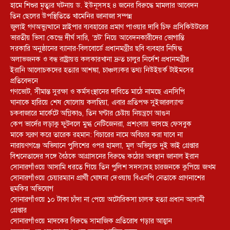
হামে শিশুর মৃত্যুর ঘটনায় ড. ইউনূসসহ ৪ জনের বিরুদ্ধে মামলার আবেদন
তিন ছেলের উপস্থিতিতে খামেনির জানাজা সম্পন্ন
জুলাই গণঅভ্যুত্থানে স্নাইপার ব্যবহারের প্রমাণ পাওয়ার দাবি চিফ প্রসিকিউটরের
ভারতীয় ভিসা কেন্দ্রে দীর্ঘ সারি, ‘স্লট’ নিয়ে আবেদনকারীদের ভোগান্তি
সরকারি অনুষ্ঠানের ব্যানার-বিলবোর্ডে প্রধানমন্ত্রীর ছবি ব্যবহার নিষিদ্ধ
অলাভজনক ও বন্ধ রাষ্ট্রায়ত্ত কলকারখানা দ্রুত চালুর নির্দেশ প্রধানমন্ত্রীর
ইরানি আলোচকদের হত্যার আশঙ্কা, চাঞ্চল্যকর তথ্য নিউইয়র্ক টাইমসের
প্রতিবেদনে
গণভোট, সীমান্ত সুরক্ষা ও কর্মসংস্থানের দাবিতে মাঠে নামছে এনসিপি
ঘানাকে হারিয়ে শেষ ষোলোয় কলম্বিয়া, এবার প্রতিপক্ষ সুইজারল্যান্ড
চকবাজারে মার্কেটে অগ্নিকাণ্ড, তিন ঘণ্টার চেষ্টায় নিয়ন্ত্রণে আগুন
কেপ ভার্দের লড়াকু ফুটবলে মুগ্ধ নেটিজেনরা, প্রশংসায় ভাসছে ফেসবুক
মাকে স্মরণ করে তারেক রহমান: বিচারের নামে অবিচার করা যাবে না
নারায়ণগঞ্জে অভিযানে পুলিশের ওপর হামলা, মূল অভিযুক্ত দুই ভাই গ্রেপ্তার
বিশ্বনেতাদের সঙ্গে বৈঠকে আগ্রাসনের বিরুদ্ধে কঠোর অবস্থান জানাল ইরান
সোনারগাঁওয়ে আসামি ধরতে গিয়ে তিন পুলিশ সদস্যসহ চারজনকে কুপিয়ে জখম
সোনারগাঁওয়ে চেয়ারম্যান প্রার্থী ঘোষনা দেওয়ায় বিএনপি নেতাকে প্রাণনাশের
হুমকির অভিযোগ
সোনারগাঁওয়ে ১০ টাকা চাঁদা না পেয়ে অটোরিকসা চালক হত্যা প্রধান আসামী
গ্রেপ্তার
সোনারগাঁওয়ে মাদকের বিরুদ্ধে সামাজিক প্রতিরোধ গড়ার আহ্বান