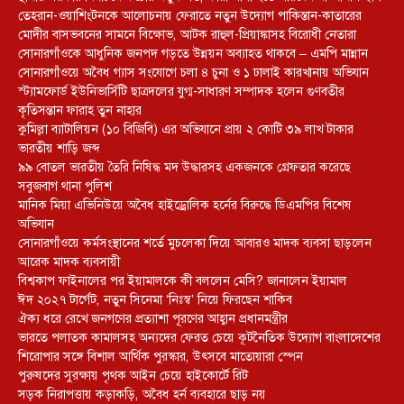
তেহরান-ওয়াশিংটনকে আলোচনায় ফেরাতে নতুন উদ্যোগ পাকিস্তান-কাতারের
মোদীর বাসভবনের সামনে বিক্ষোভ, আটক রাহুল-প্রিয়াঙ্কাসহ বিরোধী নেতারা
সোনারগাঁওকে আধুনিক জনপদ গড়তে উন্নয়ন অব্যাহত থাকবে – এমপি মান্নান
সোনারগাঁওয়ে অবৈধ গ্যাস সংযোগে চলা ৪ চুনা ও ১ ঢালাই কারখানায় অভিযান
স্ট্যামফোর্ড ইউনিভার্সিটি ছাত্রদলের যুগ্ম-সাধারণ সম্পাদক হলেন গুণবতীর
কৃতিসন্তান ফারাহ তুন নাহার
কুমিল্লা ব্যাটালিয়ন (১০ বিজিবি) এর অভিযানে প্রায় ২ কোটি ৩৯ লাখ টাকার
ভারতীয় শাড়ি জব্দ
৯৯ বোতল ভারতীয় তৈরি নিষিদ্ধ মদ উদ্ধারসহ একজনকে গ্রেফতার করেছে
সবুজবাগ থানা পুলিশ
মানিক মিয়া এভিনিউয়ে অবৈধ হাইড্রোলিক হর্নের বিরুদ্ধে ডিএমপির বিশেষ
অভিযান
সোনারগাঁওয়ে কর্মসংস্থানের শর্তে মুচলেকা দিয়ে আবারও মাদক ব্যবসা ছাড়লেন
আরেক মাদক ব্যবসায়ী
বিশ্বকাপ ফাইনালের পর ইয়ামালকে কী বললেন মেসি? জানালেন ইয়ামাল
ঈদ ২০২৭ টার্গেট, নতুন সিনেমা ‘নিঃস্ব’ নিয়ে ফিরছেন শাকিব
ঐক্য ধরে রেখে জনগণের প্রত্যাশা পূরণের আহ্বান প্রধানমন্ত্রীর
ভারতে পলাতক কামালসহ অন্যদের ফেরত চেয়ে কূটনৈতিক উদ্যোগ বাংলাদেশের
শিরোপার সঙ্গে বিশাল আর্থিক পুরস্কার, উৎসবে মাতোয়ারা স্পেন
পুরুষদের সুরক্ষায় পৃথক আইন চেয়ে হাইকোর্টে রিট
সড়ক নিরাপত্তায় কড়াকড়ি, অবৈধ হর্ন ব্যবহারে ছাড় নয়