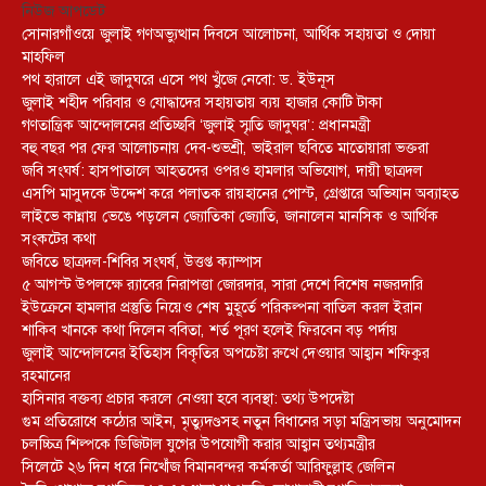
নিউজ আপডেট
সোনারগাঁওয়ে জুলাই গণঅভ্যুত্থান দিবসে আলোচনা, আর্থিক সহায়তা ও দোয়া
মাহফিল
পথ হারালে এই জাদুঘরে এসে পথ খুঁজে নেবো: ড. ইউনূস
জুলাই শহীদ পরিবার ও যোদ্ধাদের সহায়তায় ব্যয় হাজার কোটি টাকা
গণতান্ত্রিক আন্দোলনের প্রতিচ্ছবি ‘জুলাই স্মৃতি জাদুঘর’: প্রধানমন্ত্রী
বহু বছর পর ফের আলোচনায় দেব-শুভশ্রী, ভাইরাল ছবিতে মাতোয়ারা ভক্তরা
জবি সংঘর্ষ: হাসপাতালে আহতদের ওপরও হামলার অভিযোগ, দায়ী ছাত্রদল
এসপি মাসুদকে উদ্দেশ করে পলাতক রায়হানের পোস্ট, গ্রেপ্তারে অভিযান অব্যাহত
লাইভে কান্নায় ভেঙে পড়লেন জ্যোতিকা জ্যোতি, জানালেন মানসিক ও আর্থিক
সংকটের কথা
জবিতে ছাত্রদল-শিবির সংঘর্ষ, উত্তপ্ত ক্যাম্পাস
৫ আগস্ট উপলক্ষে র‌্যাবের নিরাপত্তা জোরদার, সারা দেশে বিশেষ নজরদারি
ইউক্রেনে হামলার প্রস্তুতি নিয়েও শেষ মুহূর্তে পরিকল্পনা বাতিল করল ইরান
শাকিব খানকে কথা দিলেন ববিতা, শর্ত পূরণ হলেই ফিরবেন বড় পর্দায়
জুলাই আন্দোলনের ইতিহাস বিকৃতির অপচেষ্টা রুখে দেওয়ার আহ্বান শফিকুর
রহমানের
হাসিনার বক্তব্য প্রচার করলে নেওয়া হবে ব্যবস্থা: তথ্য উপদেষ্টা
গুম প্রতিরোধে কঠোর আইন, মৃত্যুদণ্ডসহ নতুন বিধানের সড়া মন্ত্রিসভায় অনুমোদন
চলচ্চিত্র শিল্পকে ডিজিটাল যুগের উপযোগী করার আহ্বান তথ্যমন্ত্রীর
সিলেটে ২৬ দিন ধরে নিখোঁজ বিমানবন্দর কর্মকর্তা আরিফুল্লাহ জেলিন