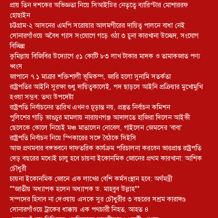
প্রায় তিন দশকের অভিজ্ঞতা নিয়ে সিআইডির নেতৃত্বে ব্যারিস্টার মোশাররফ
হোছাইন
চট্টগ্রাম-২ আসনের এমপি সরোয়ার আলমগীরের দায়িত্ব পালনে বাধা নেই
সোনারগাঁওয়ে অবৈধ গ্যাস সংযোগে গড়ে ওঠা ৩ চুনা কারখানা উচ্ছেদ, সংযোগ
বিচ্ছিন্ন
কুমিল্লায় বিজিবির উদ্যোগে ৫১ কোটি ৮৩ লাখ টাকার মাদক ও তামাকজাত পণ্য
ধ্বংস
জাপানে ৭.১ মাত্রার শক্তিশালী ভূমিকম্প, জারি হলো সুনামি সতর্কতা
রাষ্ট্রপতির আইনি সুরক্ষা শুধু দায়িত্বকালেই, পদ ছাড়লে আইনি প্রক্রিয়ার মুখোমুখি
হওয়া সম্ভব: তথ্য উপদেষ্টা
রাষ্ট্রপতি নির্বাচনের তারিখ এখনও চূড়ান্ত নয়, প্রস্তুত নির্বাচন কমিশন
পুলিশের গাড়ি ভাঙচুর মামলায় নারায়ণগঞ্জ আদালতে হাজিরা দিলেন আইভী
ছেলেকে কোলে নিয়েই মঞ্চ মাতালেন নোবেল, গাইলেন জেমসের ‘বাবা’
রাষ্ট্রপতি নির্বাচন নিয়ে স্পিকারের সঙ্গে বৈঠকে সিইসি
আজ প্রথমবার বঙ্গভবনে দাফতরিক কার্যক্রম পরিচালনা করবেন ভারপ্রাপ্ত রাষ্ট্রপতি
দেড় বছরের মধ্যেই চালু হবে চায়না ইকোনমিক জোনের প্রথম কারখানা: আশিক
চৌধুরী
চায়না ইকোনমিক জোনে এক লাখের বেশি কর্মসংস্থান হবে: অর্থমন্ত্রী
**জাতীয় অধ্যাপক হলেন অধ্যাপক ড. মাহবুব উল্লাহ**
সম্পদের হিসাব না দেওয়ায় এসকে সুর চৌধুরীর ৩ বছরের সশ্রম কারাদণ্ড
সোনারগাঁওয়ে ট্রাকের ধাক্কায় এক পথচারী নিহত, আহত ৪