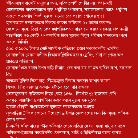
‘জীবনবান্ধব বাজেট’ মানুষের জন্য, সুবিধাভোগী গোষ্ঠীর নয়: প্রধানমন্ত্রী
রোনালদোর পারফরম্যান্সে ক্ষুব্ধ পর্তুগিজ গণমাধ্যম, সমালোচনার তোপে পর্তুগাল
একুশে পদকপ্রাপ্ত শিল্পী মুস্তাফা মনোয়ারের প্রয়াণে শোকের ছায়া
হাসপাতালে দালালচক্রের বিরুদ্ধে র‍্যাবের অভিযান, ১১ জনের কারাদণ্ড
যেকোনো মূল্যে তিস্তা ব্যারেজ মহাপরিকল্পনা বাস্তবায়ন করবে সরকার: প্রধানমন্ত্রী
সাতক্ষীরায় ৭৩ কোটি ৭৫ লক্ষাধিক টাকা মূল্যের বিপুল পরিমাণ মাদকদ্রব্য ধ্বংস
করলো বিজিবি
৫০০ ও ১০০০ টাকার নোট সাময়িক বাতিলের প্রস্তাব সরকারদলীয় এমপির
সোনারগাঁয়ে মেঘনা নদীতে বিআইডব্লিউটিআইয়ের ড্রেজিং, চাঁদা না পেয়ে অপ
প্রচারের অভিযোগ
সোনারগাঁওয়ে রাস্তার উপর বাড়ি নির্মান, বের করা যায় না মৃত ব্যক্তির লাশ, চলাচলে
বিঘ্ন
ভারতের টুরিস্ট ভিসা চালু, সীমান্তজুড়ে ফিরছে ব্যবসার আশার আলো
শিক্ষায় ডিগ্রি ব্যবসার অবসান ঘটানো হবে: ববি হাজ্জাজ
ভেনেজুয়েলায় ভূমিকম্পে নিহত বেড়ে ১৪৩০, নিখোঁজ ৫১ হাজারের বেশি
করমুক্ত আয়সীমা ৬ লাখ টাকা করার প্রস্তাব নুরুল হক নুরের
হামজা চৌধুরী: বাংলাদেশের ফুটবলে নবজাগরণের অগ্রদূত
ফুলবাড়িয়া ট্রাফিক জোনের উদ্যোগে ড্রাইভার-হেল্পারদের জন্য বিনামূল্যে পাক্ষিক
হেলথ ক্যাম্প
ডিএমপি কমিশনারের স্টাফ অফিসার থেকে সরিয়ে দেওয়া হলো মাসুদ রানাকে
পাকিস্তান-ইরানের পররাষ্ট্রমন্ত্রীর ফোনালাপ, শান্তি ও স্থিতিশীলতা বজায় রাখার