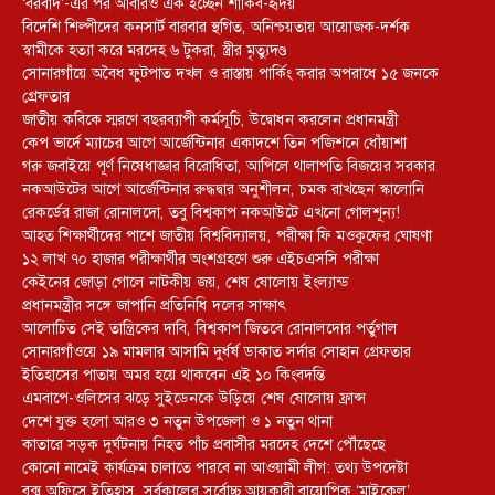
‘বরবাদ’-এর পর আবারও এক হচ্ছেন শাকিব-হৃদয়
বিদেশি শিল্পীদের কনসার্ট বারবার স্থগিত, অনিশ্চয়তায় আয়োজক-দর্শক
স্বামীকে হত্যা করে মরদেহ ৬ টুকরা, স্ত্রীর মৃত্যুদণ্ড
সোনারগাঁয়ে অবৈধ ফুটপাত দখল ও রাস্তায় পার্কিং করার অপরাধে ১৫ জনকে
গ্রেফতার
জাতীয় কবিকে স্মরণে বছরব্যাপী কর্মসূচি, উদ্বোধন করলেন প্রধানমন্ত্রী
কেপ ভার্দে ম্যাচের আগে আর্জেন্টিনার একাদশে তিন পজিশনে ধোঁয়াশা
গরু জবাইয়ে পূর্ণ নিষেধাজ্ঞার বিরোধিতা, আপিলে থালাপতি বিজয়ের সরকার
নকআউটের আগে আর্জেন্টিনার রুদ্ধদ্বার অনুশীলন, চমক রাখছেন স্কালোনি
রেকর্ডের রাজা রোনালদো, তবু বিশ্বকাপ নকআউটে এখনো গোলশূন্য!
আহত শিক্ষার্থীদের পাশে জাতীয় বিশ্ববিদ্যালয়, পরীক্ষা ফি মওকুফের ঘোষণা
১২ লাখ ৭০ হাজার পরীক্ষার্থীর অংশগ্রহণে শুরু এইচএসসি পরীক্ষা
কেইনের জোড়া গোলে নাটকীয় জয়, শেষ ষোলোয় ইংল্যান্ড
প্রধানমন্ত্রীর সঙ্গে জাপানি প্রতিনিধি দলের সাক্ষাৎ
আলোচিত সেই তান্ত্রিকের দাবি, বিশ্বকাপ জিতবে রোনালদোর পর্তুগাল
সোনারগাঁওয়ে ১৯ মামলার আসামি দুর্ধর্ষ ডাকাত সর্দার সোহান গ্রেফতার
ইতিহাসের পাতায় অমর হয়ে থাকবেন এই ১০ কিংবদন্তি
এমবাপে-ওলিসের ঝড়ে সুইডেনকে উড়িয়ে শেষ ষোলোয় ফ্রান্স
দেশে যুক্ত হলো আরও ৩ নতুন উপজেলা ও ১ নতুন থানা
কাতারে সড়ক দুর্ঘটনায় নিহত পাঁচ প্রবাসীর মরদেহ দেশে পৌঁছেছে
কোনো নামেই কার্যক্রম চালাতে পারবে না আওয়ামী লীগ: তথ্য উপদেষ্টা
বক্স অফিসে ইতিহাস, সর্বকালের সর্বোচ্চ আয়কারী বায়োপিক ‘মাইকেল’