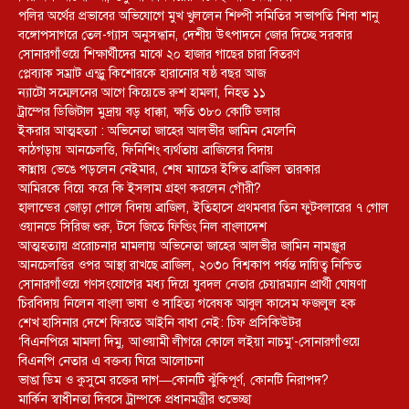
পলির অর্থের প্রভাবের অভিযোগে মুখ খুললেন শিল্পী সমিতির সভাপতি শিবা শানু
বঙ্গোপসাগরে তেল-গ্যাস অনুসন্ধান, দেশীয় উৎপাদনে জোর দিচ্ছে সরকার
সোনারগাঁওয়ে শিক্ষার্থীদের মাঝে ২০ হাজার গাছের চারা বিতরণ
প্লেব্যাক সম্রাট এন্ড্রু কিশোরকে হারানোর ষষ্ঠ বছর আজ
ন্যাটো সম্মেলনের আগে কিয়েভে রুশ হামলা, নিহত ১১
ট্রাম্পের ডিজিটাল মুদ্রায় বড় ধাক্কা, ক্ষতি ৩৮০ কোটি ডলার
ইকরার আত্মহত্যা : অভিনেতা জাহের আলভীর জামিন মেলেনি
কাঠগড়ায় আনচেলত্তি, ফিনিশিং ব্যর্থতায় ব্রাজিলের বিদায়
কান্নায় ভেঙে পড়লেন নেইমার, শেষ ম্যাচের ইঙ্গিত ব্রাজিল তারকার
আমিরকে বিয়ে করে কি ইসলাম গ্রহণ করলেন গৌরী?
হালান্ডের জোড়া গোলে বিদায় ব্রাজিল, ইতিহাসে প্রথমবার তিন ফুটবলারের ৭ গোল
ওয়ানডে সিরিজ শুরু, টসে জিতে ফিল্ডিং নিল বাংলাদেশ
আত্মহত্যায় প্ররোচনার মামলায় অভিনেতা জাহের আলভীর জামিন নামঞ্জুর
আনচেলত্তির ওপর আস্থা রাখছে ব্রাজিল, ২০৩০ বিশ্বকাপ পর্যন্ত দায়িত্ব নিশ্চিত
সোনারগাঁওয়ে গণসংযোগের মধ্য দিয়ে যুবদল নেতার চেয়ারম্যান প্রার্থী ঘোষণা
চিরবিদায় নিলেন বাংলা ভাষা ও সাহিত্য গবেষক আবুল কাসেম ফজলুল হক
শেখ হাসিনার দেশে ফিরতে আইনি বাধা নেই: চিফ প্রসিকিউটর
‘বিএনপিরে মামলা দিমু, আওয়ামী লীগরে কোলে লইয়া নাচমু’-সোনারগাঁওয়ে
বিএনপি নেতার এ বক্তব্য ঘিরে আলোচনা
ভাঙা ডিম ও কুসুমে রক্তের দাগ—কোনটি ঝুঁকিপূর্ণ, কোনটি নিরাপদ?
মার্কিন স্বাধীনতা দিবসে ট্রাম্পকে প্রধানমন্ত্রীর শুভেচ্ছা