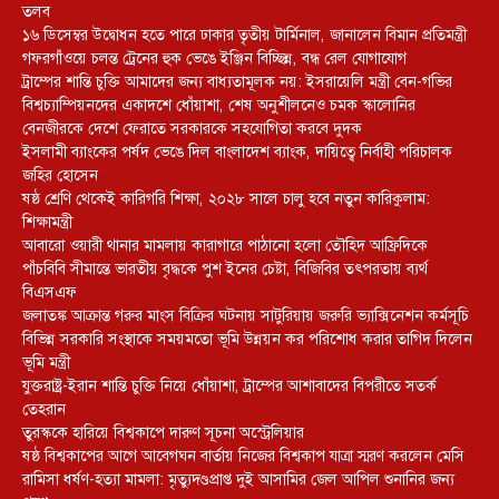
তলব
১৬ ডিসেম্বর উদ্বোধন হতে পারে ঢাকার তৃতীয় টার্মিনাল, জানালেন বিমান প্রতিমন্ত্রী
গফরগাঁওয়ে চলন্ত ট্রেনের হুক ভেঙে ইঞ্জিন বিচ্ছিন্ন, বন্ধ রেল যোগাযোগ
ট্রাম্পের শান্তি চুক্তি আমাদের জন্য বাধ্যতামূলক নয়: ইসরায়েলি মন্ত্রী বেন-গভির
বিশ্বচ্যাম্পিয়নদের একাদশে ধোঁয়াশা, শেষ অনুশীলনেও চমক স্কালোনির
বেনজীরকে দেশে ফেরাতে সরকারকে সহযোগিতা করবে দুদক
ইসলামী ব্যাংকের পর্ষদ ভেঙে দিল বাংলাদেশ ব্যাংক, দায়িত্বে নির্বাহী পরিচালক
জহির হোসেন
ষষ্ঠ শ্রেণি থেকেই কারিগরি শিক্ষা, ২০২৮ সালে চালু হবে নতুন কারিকুলাম:
শিক্ষামন্ত্রী
আবারো ওয়ারী থানার মামলায় কারাগারে পাঠানো হলো তৌহিদ আফ্রিদিকে
পাঁচবিবি সীমান্তে ভারতীয় বৃদ্ধকে পুশ ইনের চেষ্টা, বিজিবির তৎপরতায় ব্যর্থ
বিএসএফ
জলাতঙ্ক আক্রান্ত গরুর মাংস বিক্রির ঘটনায় সাটুরিয়ায় জরুরি ভ্যাক্সিনেশন কর্মসূচি
বিভিন্ন সরকারি সংস্থাকে সময়মতো ভূমি উন্নয়ন কর পরিশোধ করার তাগিদ দিলেন
ভূমি মন্ত্রী
যুক্তরাষ্ট্র-ইরান শান্তি চুক্তি নিয়ে ধোঁয়াশা, ট্রাম্পের আশাবাদের বিপরীতে সতর্ক
তেহরান
তুরস্ককে হারিয়ে বিশ্বকাপে দারুণ সূচনা অস্ট্রেলিয়ার
ষষ্ঠ বিশ্বকাপের আগে আবেগঘন বার্তায় নিজের বিশ্বকাপ যাত্রা স্মরণ করলেন মেসি
রামিসা ধর্ষণ-হত্যা মামলা: মৃত্যুদণ্ডপ্রাপ্ত দুই আসামির জেল আপিল শুনানির জন্য