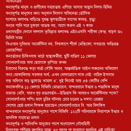
অভিনেত্রীর
বন্যাদুর্গত মানুষ ও প্রাণীদের সহায়তায় এগিয়ে আসার আহ্বান নিলয়-হিমির
বন্যাদুর্গত মানুষের জন্য অনুদান দিলেন অভিনেতা তৌসিফ
যশোরে জলাবদ্ধ বাড়িতে ঘুমন্ত স্কুলছাত্রীকে সাপের কামড়, মৃত্যু
বন্যার পানি ঘরে ঢুকলে আতঙ্ক নয়, আগে করুন এই ৭ কাজ
প্রধানমন্ত্রীর ফোনে বদলাল কুমিল্লার জলাবদ্ধ এইচএসসি পরীক্ষা কেন্দ্র, বাড়ল ৩০
মিনিট সময়
ভিএআর সুবিধায় আর্জেন্টিনা নয়, বিশ্বকাপে শীর্ষে মেক্সিকো; সবচেয়ে ক্ষতিগ্রস্ত
ক্রোয়েশিয়া
বন্যার্তদের চিকিৎসায় মাঠে স্বাস্থ্যকর্মীরা, ছুটি বাতিল ১১ জেলায়
সোনারগাঁওয়ে বাবা ছেলেকে কুপিয়ে জখম
ইরানের বিরুদ্ধে কড়া বার্তা সৌদি আরব, আন্তর্জাতিক আইন লঙ্ঘনের অভিযোগ
বন্যা মোকাবিলায় সরকার ব্যর্থ, এখন দোষারোপে লাভ নেই: নাহিদ ইসলাম
বক্স অফিসে ঝড় তুলেছে ‘ধামাল ৪’, দুই দিনেই আয় ৫৩ কোটির বেশি
বন্যাকবলিত ১১ জেলায় বিজিবি মোতায়েন, বান্দরবানে উদ্ধার ৬ শতাধিক মানুষ
রক্তাক্ত মেসি, আরও দৃঢ় প্রত্যাবর্তন—ইতিহাস কি আবারও আর্জেন্টিনার পক্ষে?
সোনারগাঁওয়ে শপিং মলে চুরির ঘটনায় চোর চক্রের ৯ সদস্য গ্রেপ্তার
দেশের শ্রেষ্ঠ প্রধান শিক্ষক হয়েছেন সোনারগাঁওয়ের বি. আর বিলকিস
বান্দরবানে বন্যাদুর্গত মানুষের পাশে বিজিবি: ১২২টি পরিবারকে নিরাপদে উদ্ধার ও
মানবিক সহায়তা প্রদান
বন্যাদুর্গত ও পানিবন্দি মানুষের পাশে বাংলাদেশ নৌবাহিনী
চিরসবুজ পূর্ণিমার জন্মদিন আজ, ৪৫ বছরে পা রাখলেন জনপ্রিয় এই নায়িকা