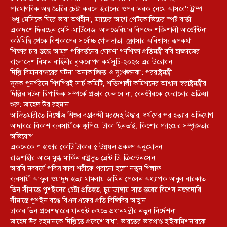
পারমাণবিক অস্ত্র তৈরির চেষ্টা করলে ইরানের ওপর ‘নরক নেমে আসবে’: ট্রাম্প
‘শুধু মেসিকে ঘিরে ভাবা অর্থহীন’, ম্যাচের আগে পেটকোভিচের স্পষ্ট বার্তা
একাদশে ফিরছেন মেসি-মার্টিনেজ, আলজেরিয়ার বিপক্ষে শক্তিশালী আর্জেন্টিনা
কাঠমিস্ত্রি থেকে বিশ্বকাপের সর্বোচ্চ গোলদাতা, ক্লোসার অবিশ্বাস্য রূপকথা
শিক্ষার চার স্তম্ভে আমূল পরিবর্তনের ঘোষণা গণশিক্ষা প্রতিমন্ত্রী ববি হাজ্জাজের
বাংলাদেশ বিমান বাহিনীর বৃক্ষরোপণ কর্মসূচি-২০২৬ এর উদ্বোধন
দিল্লি বিমানবন্দরের ঘটনা ‘অনাকাঙ্ক্ষিত ও দুঃখজনক’: পররাষ্ট্রমন্ত্রী
দুদক পুনর্গঠনে শিগগিরই সার্চ কমিটি, শক্তিশালী কমিশনের আশ্বাস স্বরাষ্ট্রমন্ত্রীর
দিল্লির ঘটনা দ্বিপাক্ষিক সম্পর্কে প্রভাব ফেলবে না, বেনজীরকে ফেরানোর প্রক্রিয়া
শুরু: জাহেদ উর রহমান
আদিতমারীতে নিখোঁজ শিশুর বস্তাবন্দী মরদেহ উদ্ধার, ধর্ষণের পর হত্যার অভিযোগ
আদাবরে বিকাশ ব্যবসায়ীকে কুপিয়ে টাকা ছিনতাই, কিশোর গ্যাংয়ের সম্পৃক্ততার
অভিযোগ
একনেকে ৭ হাজার কোটি টাকার ৫ উন্নয়ন প্রকল্প অনুমোদন
রাজশাহীর আমে মুগ্ধ মার্কিন রাষ্ট্রদূত ব্রেন্ট টি. ক্রিস্টেনসেন
আরবি নববর্ষে পবিত্র কাবা শরীফে পরানো হলো নতুন গিলাফ
ব্যবসায়ী আব্দুল ওয়াদুদ হত্যা মামলায় জামিন পেলেন অধ্যাপক আবুল বারকাত
তিন সীমান্তে পুশইনের চেষ্টা প্রতিহত, চুয়াডাঙ্গায় সাত স্তরের বিশেষ নজরদারি
সীমান্তে পুশইন বন্ধে বিএসএফের প্রতি বিজিবির আহ্বান
ঢাকার তিন প্রবেশদ্বারের যানজট রুখতে প্রধানমন্ত্রীর নতুন নির্দেশনা
জাহেদ উর রহমানকে দিল্লিতে প্রবেশে বাধা: ভারতের ভারপ্রাপ্ত হাইকমিশনারকে