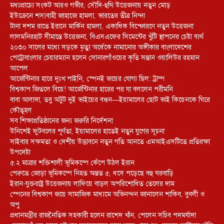
মধ্যপ্রাচ্যে সংকট আরও গভীর, সৌদি-হুথি উত্তেজনায় নতুন মোড়
ইউক্রেনে শস্যবাহী জাহাজে হামলা, ভারতের তীব্র নিন্দা
টানা দশম রাতে ইরানে মার্কিন হামলা, একাধিক বিস্ফোরণে নতুন উত্তেজনা
লালমনিরহাট সীমান্তে উত্তেজনা, বিএসএফের সিমেন্টের খুঁটি স্থাপনের চেষ্টা ব্যর্থ
২০৩০ সালের মধ্যে সড়কে মৃত্যু অর্ধেকে নামানোর অঙ্গীকার বাংলাদেশের
পেট্রোবাংলার চেয়ারম্যান হলেন সোনারগাঁওয়ের কৃতি সন্তান ওয়ালিউর রহমান
আপেল
আর্জেন্টিনার হারে দুঃখ পাইনি, স্পেনই জয়ের যোগ্য ছিল: ট্রাম্প
বিশ্বকাপ জিতলে বিয়ে! আর্জেন্টিনার হারের পর যা বললেন পরীমনি
বাবা আলাদা, তবু অটুট দুই ভাইয়ের বন্ধন—ইয়ামালের ছোট ভাই কিয়েনকে ঘিরে
কৌতূহল
সব শিক্ষাপ্রতিষ্ঠানের জন্য জরুরি নির্দেশনা
উনিশেই ফুটবলের পূর্ণতা, ইয়ামালের হাতেই নতুন যুগের সূচনা
সাইবার সক্ষমতা ও দেশীয় উদ্ভাবনে নতুন গতি আনতে এমআইএসটিতে প্রতিরক্ষা
উপদেষ্টা
৫.২ মাত্রার শক্তিশালী ভূমিকম্পে কেঁপে উঠল ইরান
পেরুতে জোড়া ভূমিকম্পে নিহত অন্তত ৫, ধসে পড়েছে বহু ঘরবাড়ি
ইরান-যুক্তরাষ্ট্র উত্তেজনায় লাফিয়ে বাড়ল অপরিশোধিত তেলের দাম
স্পেনের বিশ্বকাপ জয়ে সামাজিক মাধ্যমে অভিনন্দন জানালেন শাকিব, বুবলী ও
অপু
প্রধানমন্ত্রীর রাজনৈতিক সহকারী হলেন রাশেদ খাঁন, পেলেন সচিব পদমর্যাদা