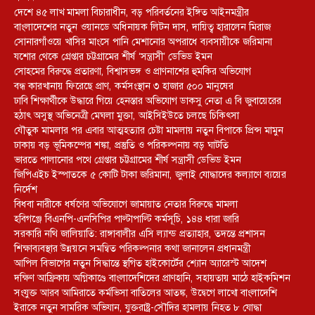
দেশে ৪৫ লাখ মামলা বিচারাধীন, বড় পরিবর্তনের ইঙ্গিত আইনমন্ত্রীর
বাংলাদেশের নতুন ওয়ানডে অধিনায়ক লিটন দাস, দায়িত্ব হারালেন মিরাজ
সোনারগাঁওয়ে খাসির মাংসে পানি মেশানোর অপরাধে ব্যবসায়ীকে জরিমানা
যশোর থেকে গ্রেপ্তার চট্টগ্রামের শীর্ষ ‘সন্ত্রাসী’ ডেভিড ইমন
সোহমের বিরুদ্ধে প্রতারণা, বিশ্বাসভঙ্গ ও প্রাণনাশের হুমকির অভিযোগ
বন্ধ কারখানায় ফিরেছে প্রাণ, কর্মসংস্থান ৩ হাজার ৫০০ মানুষের
ঢাবি শিক্ষার্থীকে উদ্ধারে গিয়ে হেনস্তার অভিযোগ ডাকসু নেতা এ বি জুবায়েরের
হঠাৎ অসুস্থ অভিনেত্রী মেঘলা মুক্তা, আইসিইউতে চলছে চিকিৎসা
যৌতুক মামলার পর এবার আত্মহত্যার চেষ্টা মামলায় নতুন বিপাকে প্রিন্স মামুন
ঢাকায় বড় ভূমিকম্পের শঙ্কা, প্রস্তুতি ও পরিকল্পনায় বড় ঘাটতি
ভারতে পালানোর পথে গ্রেপ্তার চট্টগ্রামের শীর্ষ সন্ত্রাসী ডেভিড ইমন
জিপিএইচ ইস্পাতকে ৫ কোটি টাকা জরিমানা, জুলাই যোদ্ধাদের কল্যাণে ব্যয়ের
নির্দেশ
বিধবা নারীকে ধর্ষণের অভিযোগে জামায়াত নেতার বিরুদ্ধে মামলা
হবিগঞ্জে বিএনপি-এনসিপির পাল্টাপাল্টি কর্মসূচি, ১৪৪ ধারা জারি
সরকারি নথি জালিয়াতি: রাঙ্গাবালীর এসি ল্যান্ড প্রত্যাহার, তদন্তে প্রশাসন
শিক্ষাব্যবস্থার উন্নয়নে সমন্বিত পরিকল্পনার কথা জানালেন প্রধানমন্ত্রী
আপিল বিভাগের নতুন সিদ্ধান্তে স্থগিত হাইকোর্টের শ্যোন অ্যারেস্ট আদেশ
দক্ষিণ আফ্রিকায় অগ্নিকাণ্ডে বাংলাদেশিদের প্রাণহানি, সহায়তায় মাঠে হাইকমিশন
সংযুক্ত আরব আমিরাতে কর্মভিসা বাতিলের আতঙ্ক, উদ্বেগে লাখো বাংলাদেশি
ইরাকে নতুন সামরিক অভিযান, যুক্তরাষ্ট্র-সৌদির হামলায় নিহত ৮ যোদ্ধা