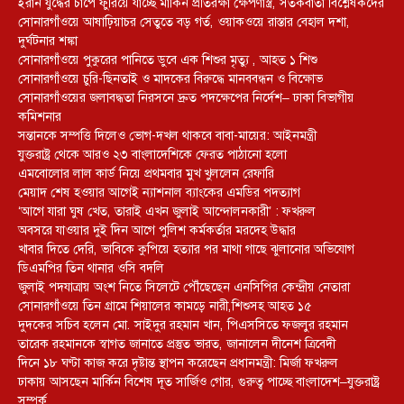
ইরান যুদ্ধের চাপে ফুরিয়ে যাচ্ছে মার্কিন প্রতিরক্ষা ক্ষেপণাস্ত্র, সতর্কবার্তা বিশ্লেষকদের
সোনারগাঁওয়ে আষাঢ়িয়াচর সেতুতে বড় গর্ত, ওয়াকওয়ে রাস্তার বেহাল দশা,
দুর্ঘটনার শঙ্কা
সোনারগাঁওয়ে পুকুরের পানিতে ডুবে এক শিশুর মৃত্যু , আহত ১ শিশু
সোনারগাঁওয়ে চুরি-ছিনতাই ও মাদকের বিরুদ্ধে মানববন্ধন ও বিক্ষোভ
সোনারগাঁওয়ের জলাবদ্ধতা নিরসনে দ্রুত পদক্ষেপের নির্দেশ– ঢাকা বিভাগীয়
কমিশনার
সন্তানকে সম্পত্তি দিলেও ভোগ-দখল থাকবে বাবা-মায়ের: আইনমন্ত্রী
যুক্তরাষ্ট্র থেকে আরও ২৩ বাংলাদেশিকে ফেরত পাঠানো হলো
এমবোলোর লাল কার্ড নিয়ে প্রথমবার মুখ খুললেন রেফারি
মেয়াদ শেষ হওয়ার আগেই ন্যাশনাল ব্যাংকের এমডির পদত্যাগ
‘আগে যারা ঘুষ খেত, তারাই এখন জুলাই আন্দোলনকারী’ : ফখরুল
অবসরে যাওয়ার দুই দিন আগে পুলিশ কর্মকর্তার মরদেহ উদ্ধার
খাবার দিতে দেরি, ভাবিকে কুপিয়ে হত্যার পর মাথা গাছে ঝুলানোর অভিযোগ
ডিএমপির তিন থানার ওসি বদলি
জুলাই পদযাত্রায় অংশ নিতে সিলেটে পৌঁছেছেন এনসিপির কেন্দ্রীয় নেতারা
সোনারগাঁওয়ে তিন গ্রামে শিয়ালের কামড়ে নারী,শিশুসহ আহত ১৫
দুদকের সচিব হলেন মো. সাইদুর রহমান খান, পিএসসিতে ফজলুর রহমান
তারেক রহমানকে স্বাগত জানাতে প্রস্তুত ভারত, জানালেন দীনেশ ত্রিবেদী
দিনে ১৮ ঘণ্টা কাজ করে দৃষ্টান্ত স্থাপন করেছেন প্রধানমন্ত্রী: মির্জা ফখরুল
ঢাকায় আসছেন মার্কিন বিশেষ দূত সার্জিও গোর, গুরুত্ব পাচ্ছে বাংলাদেশ–যুক্তরাষ্ট্র
সম্পর্ক