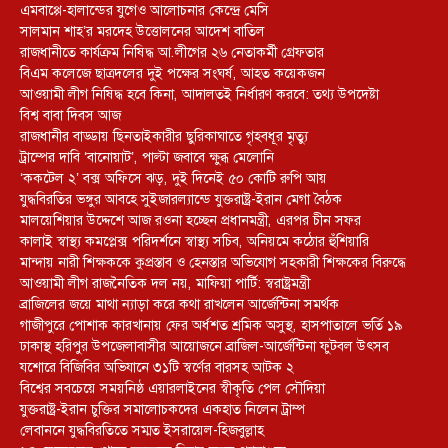
এমবাপ্পে-হালান্ডের যুগেও আলোচনার কেন্দ্রে মেসি
সালমান শাহ’র মরদেহ উত্তোলনের আদেশ বাতিল
রাজধানীতে কার্যক্রম নিষিদ্ধ আ.লীগের ২৬ নেতাকর্মী গ্রেফতার
বিএম কলেজে ছাত্রদলের দুই পক্ষের সংঘর্ষ, আহত কয়েকজন
আওয়ামী লীগ নিষিদ্ধ হবে কিনা, আদালতই নির্ধারণ করবে: তথ্য উপদেষ্টা
বিশ্ব বাবা দিবস আজ
রাজধানীর বাড্ডায় ছিনতাইকারীর ছুরিকাঘাতে গৃহবধূর মৃত্যু
ট্রাম্পের দাবি ‘বানোয়াট’, পাল্টা জবাবে ক্ষুব্ধ মেলোনি
‘ককটেল ২’ বক্স অফিসে ঝড়, দুই দিনেই ৫০ কোটি রুপি আয়
যুদ্ধবিরতির ভঙ্গুর আবহে সুইজারল্যান্ডে যুক্তরাষ্ট্র-ইরান মেগা বৈঠক
মালয়েশিয়ার উদ্দেশে আজ রওনা হচ্ছেন প্রধানমন্ত্রী, এরপর চীন সফর
কালাই স্বাস্থ্য কমপ্লেক্স পরিদর্শনে স্বাস্থ্য সচিব, অনিয়মে কঠোর হুঁশিয়ারি
মান্দায় নারী শিক্ষককে কুপ্রস্তাব ও হেনস্তার অভিযোগ সহকারী শিক্ষকের বিরুদ্ধে
আওয়ামী লীগ রাজনৈতিক দল নয়, মাফিয়া পার্টি: স্বরাষ্ট্রমন্ত্রী
ব্রাজিলের জয়ে মাথা ন্যাড়া করে কথা রাখলেন আর্জেন্টিনা সমর্থক
গাজীপুরে পোশাক কারখানায় ফের অর্ধশত শ্রমিক অসুস্থ, হাসপাতালে ভর্তি ১৯
ঢাকাস্থ হরিপুর উপজেলাবাসীর আয়োজনে ব্রাজিল-আর্জেন্টিনা ফুটবল উৎসব
যশোরে বিজিবির অভিযানে ৩১টি স্বর্ণের বারসহ আটক ২
বিশ্বের সবচেয়ে সময়নিষ্ঠ এয়ারলাইনের স্বীকৃতি পেল সৌদিয়া
যুক্তরাষ্ট্র-ইরান চুক্তির সমালোচকদের একহাত নিলেন ট্রাম্প
লেবাননে যুদ্ধবিরতিতে সম্মত ইসরায়েল-হিজবুল্লাহ