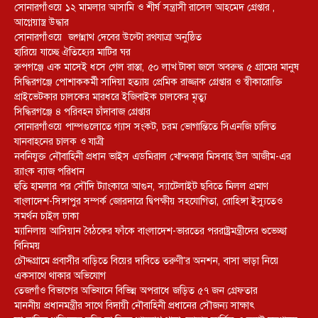
সোনারগাঁওয়ে ১২ মামলার আসামি ও শীর্ষ সন্ত্রাসী রাসেল আহমেদ গ্রেপ্তার ,
আগ্নেয়াস্ত্র উদ্ধার
সোনারগাঁওয়ে জগন্নাথ দেবের উল্টো রথযাত্রা অনুষ্ঠিত
হারিয়ে যাচ্ছে ঐতিহ্যের মাটির ঘর
রুপগঞ্জে এক মাসেই ধসে গেল রাস্তা, ৫০ লাখ টাকা জলে অবরুদ্ধ ৫ গ্রামের মানুষ
সিদ্ধিরগঞ্জে পোশাককর্মী সাদিয়া হত্যায় প্রেমিক রাজ্জাক গ্রেপ্তার ও স্বীকারোক্তি
প্রাইভেটকার চালকের মারধরে ইজিবাইক চালকের মৃত্যু
সিদ্ধিরগঞ্জে ৪ পরিবহন চাঁদাবাজ গ্রেপ্তার
সোনারগাঁওয়ে পাম্পগুলোতে গ্যাস সংকট, চরম ভোগান্তিতে সিএনজি চালিত
যানবাহনের চালক ও যাত্রী
নবনিযুক্ত নৌবাহিনী প্রধান ভাইস এডমিরাল খোন্দকার মিসবাহ উল আজীম-এর
র‍্যাংক ব্যাজ পরিধান
হুতি হামলার পর সৌদি ট্যাংকারে আগুন, স্যাটেলাইট ছবিতে মিলল প্রমাণ
বাংলাদেশ-সিঙ্গাপুর সম্পর্ক জোরদারে দ্বিপক্ষীয় সহযোগিতা, রোহিঙ্গা ইস্যুতেও
সমর্থন চাইল ঢাকা
ম্যানিলায় আসিয়ান বৈঠকের ফাঁকে বাংলাদেশ-ভারতের পররাষ্ট্রমন্ত্রীদের শুভেচ্ছা
বিনিময়
চৌদ্দগ্রামে প্রবাসীর বাড়িতে বিয়ের দাবিতে তরুণী’র অনশন, বাসা ভাড়া নিয়ে
একসাথে থাকার অভিযোগ
তেজগাঁও বিভাগের অভিযানে বিভিন্ন অপরাধে জড়িত ৫৭ জন গ্রেফতার
মাননীয় প্রধানমন্ত্রীর সাথে বিদায়ী নৌবাহিনী প্রধানের সৌজন্য সাক্ষাৎ