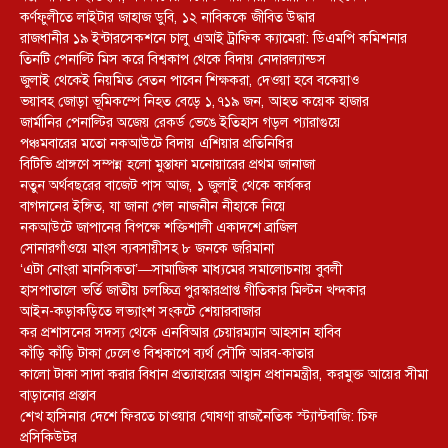
কর্ণফুলীতে লাইটার জাহাজ ডুবি, ১২ নাবিককে জীবিত উদ্ধার
রাজধানীর ১৯ ইন্টারসেকশনে চালু এআই ট্রাফিক ক্যামেরা: ডিএমপি কমিশনার
তিনটি পেনাল্টি মিস করে বিশ্বকাপ থেকে বিদায় নেদারল্যান্ডস
জুলাই থেকেই নিয়মিত বেতন পাবেন শিক্ষকরা, দেওয়া হবে বকেয়াও
ভয়াবহ জোড়া ভূমিকম্পে নিহত বেড়ে ১,৭১৯ জন, আহত কয়েক হাজার
জার্মানির পেনাল্টির অজেয় রেকর্ড ভেঙে ইতিহাস গড়ল প্যারাগুয়ে
পঞ্চমবারের মতো নকআউটে বিদায় এশিয়ার প্রতিনিধির
বিটিভি প্রাঙ্গণে সম্পন্ন হলো মুস্তাফা মনোয়ারের প্রথম জানাজা
নতুন অর্থবছরের বাজেট পাস আজ, ১ জুলাই থেকে কার্যকর
বাগদানের ইঙ্গিত, যা জানা গেল নাজনীন নীহাকে নিয়ে
নকআউটে জাপানের বিপক্ষে শক্তিশালী একাদশে ব্রাজিল
সোনারগাঁওয়ে মাংস ব্যবসায়ীসহ ৮ জনকে জরিমানা
‘এটা নোংরা মানসিকতা’—সামাজিক মাধ্যমের সমালোচনায় বুবলী
হাসপাতালে ভর্তি জাতীয় চলচ্চিত্র পুরস্কারপ্রাপ্ত গীতিকার মিল্টন খন্দকার
আইন-কড়াকড়িতে লভ্যাংশ সংকটে শেয়ারবাজার
কর প্রশাসনের সদস্য থেকে এনবিআর চেয়ারম্যান আহসান হাবিব
কাঁড়ি কাঁড়ি টাকা ঢেলেও বিশ্বকাপে ব্যর্থ সৌদি আরব-কাতার
কালো টাকা সাদা করার বিধান প্রত্যাহারের আহ্বান প্রধানমন্ত্রীর, করমুক্ত আয়ের সীমা
বাড়ানোর প্রস্তাব
শেখ হাসিনার দেশে ফিরতে চাওয়ার ঘোষণা রাজনৈতিক স্ট্যান্টবাজি: চিফ
প্রসিকিউটর