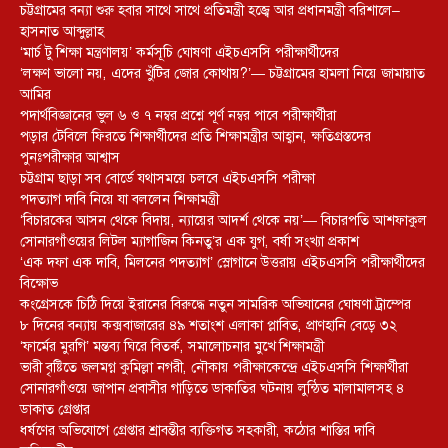
চট্টগ্রামের বন্যা শুরু হবার সাথে সাথে প্রতিমন্ত্রী হজ্বে আর প্রধানমন্ত্রী বরিশালে–
হাসনাত আব্দুল্লাহ
‘মার্চ টু শিক্ষা মন্ত্রণালয়’ কর্মসূচি ঘোষণা এইচএসসি পরীক্ষার্থীদের
‘লক্ষণ ভালো নয়, এদের খুঁটির জোর কোথায়?’— চট্টগ্রামের হামলা নিয়ে জামায়াত
আমির
পদার্থবিজ্ঞানের ভুল ৬ ও ৭ নম্বর প্রশ্নে পূর্ণ নম্বর পাবে পরীক্ষার্থীরা
পড়ার টেবিলে ফিরতে শিক্ষার্থীদের প্রতি শিক্ষামন্ত্রীর আহ্বান, ক্ষতিগ্রস্তদের
পুনঃপরীক্ষার আশ্বাস
চট্টগ্রাম ছাড়া সব বোর্ডে যথাসময়ে চলবে এইচএসসি পরীক্ষা
পদত্যাগ দাবি নিয়ে যা বললেন শিক্ষামন্ত্রী
‘বিচারকের আসন থেকে বিদায়, ন্যায়ের আদর্শ থেকে নয়’— বিচারপতি আশফাকুল
সোনারগাঁওয়ের লিটল ম্যাগাজিন কিনতু’র এক যুগ, বর্ষা সংখ্যা প্রকাশ
‘এক দফা এক দাবি, মিলনের পদত্যাগ’ স্লোগানে উত্তরায় এইচএসসি পরীক্ষার্থীদের
বিক্ষোভ
কংগ্রেসকে চিঠি দিয়ে ইরানের বিরুদ্ধে নতুন সামরিক অভিযানের ঘোষণা ট্রাম্পের
৮ দিনের বন্যায় কক্সবাজারের ৪৯ শতাংশ এলাকা প্লাবিত, প্রাণহানি বেড়ে ৩২
‘ফার্মের মুরগি’ মন্তব্য ঘিরে বিতর্ক, সমালোচনার মুখে শিক্ষামন্ত্রী
ভারী বৃষ্টিতে জলমগ্ন কুমিল্লা নগরী, নৌকায় পরীক্ষাকেন্দ্রে এইচএসসি শিক্ষার্থীরা
সোনারগাঁওয়ে জাপান প্রবাসীর গাড়িতে ডাকাতির ঘটনায় লুন্ঠিত মালামালসহ ৪
ডাকাত গ্রেপ্তার
ধর্ষণের অভিযোগে গ্রেপ্তার শ্রাবন্তীর ব্যক্তিগত সহকারী, কঠোর শাস্তির দাবি