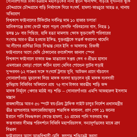
সোনারগাঁওয়ে ঢাকা-চট্টগ্রাম মহাসড়কের নানা স্থানে খানাখন্দ, বাড়ছে দুর্ঘটনার ঝুঁকি
চৌদ্দগ্রামে চৌদ্দগ্রামে বাড়ি নির্মাণকে ঘিরে সংঘর্ষ, হামলা-ভাঙচুরে আহত ৪, থানায়
অভিযোগ
বিশ্বকাপ ফাইনালের টিকিটের সর্বনিম্ন দাম ১০ হাজার ডলার!
মানিকগঞ্জে চাকা ফেটে খালে পড়ল সেলফি পরিবহনের বাস, নিহত ১
তদন্ত ১৮ বার পিছিয়ে, হাদি হত্যা মামলায় ক্ষোভ ভুক্তভোগী পরিবারের
সংঘাত আরও তীব্র হওয়ার ইঙ্গিত, যুক্তরাষ্ট্রকে সতর্ক করলেন খামেনি
আ.লীগের প্রার্থিতা নিয়ে সিদ্ধান্ত নেবে ইসি ও আদালত: রিজভী
ফাইনালের আগে মেসি ঠেকানোর রণকৌশল জানাল স্পেন
বিশ্বকাপ ফাইনালে ঢাকার মঞ্চ মাতাবেন সঞ্জয় দেব ও প্রীতম হাসান
এমবাপ্পের জোড়া গোলে কঠিন হলো মেসির গোল্ডেন বুটের লড়াই
সুন্দরবন-১২ লঞ্চের সঙ্গে সংঘর্ষে ট্রলার ডুবি, আটজন প্রাণে বাঁচলেন
সোনারগাঁওয়ে মুচলেকা দিয়ে মাদক ব্যবসা ছাড়লেন দুই মাদক ব্যবসায়ী
কুমিল্লায় বিজিবির অভিযানে প্রায় ৭৫ লাখ টাকার ভারতীয় শাড়ি জব্দ
মাদক নির্মূলে খেলার মাঠই বড় শক্তি – সোনারগাঁওয়ে এমপি আজহারুল ইসলাম
মান্নান
রাজধানীতে আরও ৫০ স্পটে স্বয়ংক্রিয় ট্রাফিক লাইট চালুর নির্দেশ প্রধানমন্ত্রীর
তীব্র তাপপ্রবাহে আলজেরিয়াজুড়ে শতাধিক দাবানল, প্রাণ গেল ১১ জনের
ইরানে পানি বিশুদ্ধকরণ কেন্দ্রে হামলা, ২০ গ্রামের পানি সরবরাহ বন্ধ
কক্সবাজার সীমান্ত পরিদর্শনে বিজিবি মহাপরিচালক, বন্যাদুর্গতদের মাঝে ত্রাণ
বিতরণ
ফাইনালের আগে আত্মবিশ্বাসী মেসি, দলগত শক্তিতেই ভরসা