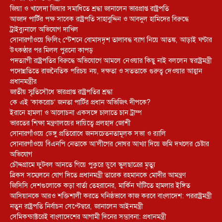
জিয়া ও খালেদা জিয়ার সমাধিতে শ্রদ্ধা জানালেন ভারপ্রাপ্ত রাষ্ট্রপতি
আজাদ পার্টির পক্ষ সাবেক রাষ্ট্রপতি সাহাবুদ্দিন ও আবদুল হামিদের বিরুদ্ধে
ট্রাইব্যুনালে অভিযোগ দাখিল
সোনারগাঁওয়ে ফিলিং স্টেশনে বোমাসদৃশ তালাবদ্ধ ব্যাগ নিয়ে আতঙ্ক, আড়াই ঘণ্টার
উৎকণ্ঠার পর মিলল পুরনো কাপড়
পদত্যাগী রাষ্ট্রপতির বিরুদ্ধে অভিযোগে আমলে নেওয়ার কিছু নাই বললেন স্বরাষ্ট্রমন্ত্রী
পদোন্নতিতে রাজনৈতিক পরিচয় নয়, দক্ষতা ও সততাকে গুরুত্ব দেওয়ার আহ্বান
প্রধানমন্ত্রীর
জাতীয় স্মৃতিসৌধে ভারপ্রাপ্ত রাষ্ট্রপতির শ্রদ্ধা
কে এই ‘কাকরোচ’ জনতা পার্টির প্রধান অভিজিৎ দীপকে?
ইরানে হামলা ও আলোচনা একসঙ্গে চালাতে চান ট্রাম্প
ভারতের শিক্ষা মন্ত্রণালয়ের দায়িত্বে প্রলহাদ জোশী
সোনারগাঁওয়ে ডেঙ্গু প্রতিরোধে জনসচেতনতামূলক সভা ও র‍্যালি
সোনারগাঁওয়ে বিএনপি নেতাকে আ’লীগের দোষর আখ্যা দিয়ে জমি দখলের চেষ্টার
অভিযোগ
চৌদ্দগ্রামে ফুটবল আনতে গিয়ে পুকুরে ডুবে স্কুলছাত্রের মৃত্যু
ব্রিকস সম্মেলনে যোগ দিতে প্রধানমন্ত্রী তারেক রহমানকে মোদীর আমন্ত্রণ
জিসিসি দেশগুলোকে কড়া বার্তা তেহরানের, মার্কিন ঘাঁটিতে হামলার ইঙ্গিত
আসিয়ানকে আরও শক্তিশালী করতে ঘনিষ্ঠভাবে কাজ করবে বাংলাদেশ: পররাষ্ট্রমন্ত্রী
নতুন রাষ্ট্রপতি নির্বাচন সেপ্টেম্বরে, জানালেন আইনমন্ত্রী
সেমিকন্ডাক্টরেই বাংলাদেশের আগামী দিনের সম্ভাবনা: প্রধানমন্ত্রী