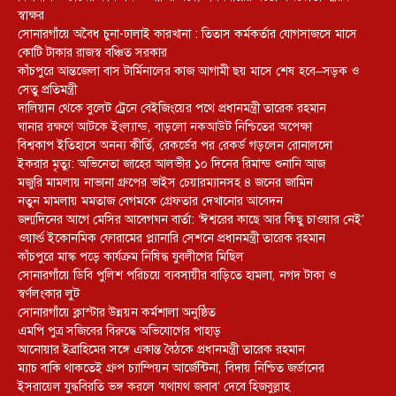
স্বাক্ষর
সোনারগাঁয়ে অবৈধ চুনা-ঢালাই কারখানা : তিতাস কর্মকর্তার যোগসাজসে মাসে
কোটি টাকার রাজস্ব বঞ্চিত সরকার
কাঁচপুরে আন্তজেলা বাস টার্মিনালের কাজ আগামী ছয় মাসে শেষ হবে–সড়ক ও
সেতু প্রতিমন্ত্রী
দালিয়ান থেকে বুলেট ট্রেনে বেইজিংয়ের পথে প্রধানমন্ত্রী তারেক রহমান
ঘানার রক্ষণে আটকে ইংল্যান্ড, বাড়লো নকআউট নিশ্চিতের অপেক্ষা
বিশ্বকাপ ইতিহাসে অনন্য কীর্তি, রেকর্ডের পর রেকর্ড গড়লেন রোনালদো
ইকরার মৃত্যু: অভিনেতা জাহের আলভীর ১০ দিনের রিমান্ড শুনানি আজ
মজুরি মামলায় নাভানা গ্রুপের ভাইস চেয়ারম্যানসহ ৪ জনের জামিন
নতুন মামলায় মমতাজ বেগমকে গ্রেফতার দেখানোর আবেদন
জন্মদিনের আগে মেসির আবেগঘন বার্তা: ‘ঈশ্বরের কাছে আর কিছু চাওয়ার নেই’
ওয়ার্ল্ড ইকোনমিক ফোরামের প্ল্যানারি সেশনে প্রধানমন্ত্রী তারেক রহমান
কাঁচপুরে মাস্ক পড়ে কার্যক্রম নিষিদ্ধ যুবলীগের মিছিল
সোনারগাঁয়ে ডিবি পুলিশ পরিচয়ে ব্যবসায়ীর বাড়িতে হামলা, নগদ টাকা ও
স্বর্ণলংকার লুট
সোনারগাঁয়ে ক্লাস্টার উন্নয়ন কর্মশালা অনুষ্ঠিত
এমপি পুত্র সজিবের বিরুদ্ধে অভিযোগের পাহাড়
আনোয়ার ইব্রাহিমের সঙ্গে একান্ত বৈঠকে প্রধানমন্ত্রী তারেক রহমান
ম্যাচ বাকি থাকতেই গ্রুপ চ্যাম্পিয়ন আর্জেন্টিনা, বিদায় নিশ্চিত জর্ডানের
ইসরায়েল যুদ্ধবিরতি ভঙ্গ করলে ‘যথাযথ জবাব’ দেবে হিজবুল্লাহ