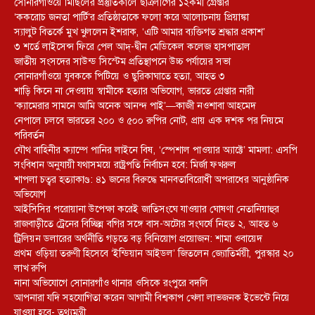
সোনারগাঁওয়ে মিছিলের প্রস্তুতিকালে ছাত্রলীগের ১২কর্মী গ্রেপ্তার
‘ককরোচ জনতা পার্টি’র প্রতিষ্ঠাতাকে ফলো করে আলোচনায় প্রিয়াঙ্কা
স্যালুট বিতর্কে মুখ খুললেন ইশরাক, ‘এটি আমার ব্যক্তিগত শ্রদ্ধার প্রকাশ’
৩ শর্তে লাইসেন্স ফিরে পেল আদ্-দ্বীন মেডিকেল কলেজ হাসপাতাল
জাতীয় সংসদের সাউন্ড সিস্টেম প্রতিস্থাপনে উচ্চ পর্যায়ের সভা
সোনারগাঁওয়ে যুবককে পিটিয়ে ও ছুরিকাঘাতে হত্যা, আহত ৩
শাড়ি কিনে না দেওয়ায় স্বামীকে হত্যার অভিযোগ, ভারতে গ্রেপ্তার নারী
‘ক্যামেরার সামনে আমি অনেক আনন্দ পাই’—কাজী নওশাবা আহমেদ
নেপালে চলবে ভারতের ২০০ ও ৫০০ রুপির নোট, প্রায় এক দশক পর নিয়মে
পরিবর্তন
যৌথ বাহিনীর ক্যাম্পে পানির লাইনে বিষ, ‘স্পেশাল পাওয়ার অ্যাক্টে’ মামলা: এসপি
সংবিধান অনুযায়ী যথাসময়ে রাষ্ট্রপতি নির্বাচন হবে: মির্জা ফখরুল
শাপলা চত্বর হত্যাকাণ্ড: ৪১ জনের বিরুদ্ধে মানবতাবিরোধী অপরাধের আনুষ্ঠানিক
অভিযোগ
আইসিসির পরোয়ানা উপেক্ষা করেই জাতিসংঘে যাওয়ার ঘোষণা নেতানিয়াহুর
রাজবাড়ীতে ট্রেনের বিচ্ছিন্ন বগির সঙ্গে বাস-অটোর সংঘর্ষে নিহত ২, আহত ৬
ট্রিলিয়ন ডলারের অর্থনীতি গড়তে বড় বিনিয়োগ প্রয়োজন: শামা ওবায়েদ
প্রথম ওড়িয়া তরুণী হিসেবে ‘ইন্ডিয়ান আইডল’ জিতলেন জ্যোতির্ময়ী, পুরস্কার ২০
লাখ রুপি
নানা অভিযোগে সোনারগাঁও থানার ওসিকে রংপুরে বদলি
আপনারা যদি সহযোগিতা করেন আগামী বিশ্বকাপ খেলা লাভজনক ইভেন্টে নিয়ে
যাওয়া হবে- তথ্যমন্ত্রী