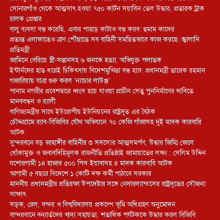
সোনারগাঁও থেকে আত্মসাৎ হওয়া ৭৫০ কার্টন সয়াবিন তেল উদ্ধার, প্রতারক ট্রাক
চালক গ্রেপ্তার
বালু ব্যবসা বন্ধ করেছি, এবার পাহাড় কাটাও বন্ধ করব: হুমাম কাদের
প্রত্যন্ত এলাকাতেও ত্রাণ পৌঁছাতে সব বাহিনী সমন্বিতভাবে কাজ করছে: জ্বালানি
প্রতিমন্ত্রী
জামিনে বেরিয়ে স্ত্রী-সন্তানসহ ৬ জনকে হত্যা, অভিযুক্ত পলাতক
ইন্টার্নদের হাত ধরেই চিকিৎসায় বিদেশমুখিতা বন্ধ হবে: প্রধানমন্ত্রী তারেক রহমান
গজারিয়ায় যাত্রা শুরু করল ‘ন্যাচার লাউঞ্জ’
পানাম নগরীর প্রবেশদ্বারে ধ্বংস হয়ে যাওয়া প্রাচীন সেতু পুননির্মাণের দাবিতে
মানববন্ধন ও র‌্যালী
বাণিজ্যমন্ত্রীর সাথে ইউরোপীয় ইউনিয়নের রাষ্ট্রদূত এর বৈঠক
চৌদ্দগ্রামে র‌্যাব-বিজিবির যৌথ অভিযানে ৭০ কেজি গাঁজাসহ দুই মাদক কারবারি
আটক
সুন্দরবনে বড় জাহাঙ্গীর বাহিনীর ৩ সদস্যের আত্মসমর্পণ, উদ্ধার জিম্মি জেলে
ধোঁকামুক্ত ও জবাবদিহিমূলক রাজনীতি প্রতিষ্ঠাই জামায়াতের লক্ষ্য : সেলিম উদ্দিন
যশোরগামী ১৪ হাজার ৫০০ পিস ইয়াবাসহ ৪ মাদক কারবারি আটক
আগামী ৫ বছরে বিদেশে ১ কোটি দক্ষ কর্মী পাঠাবে সরকার
মাননীয় প্রধানমন্ত্রীর প্রতিরক্ষা উপদেষ্টার সঙ্গে নেদারল্যান্ডসের রাষ্ট্রদূতের সৌজন্য
সাক্ষাৎ
সড়ক, রেল, বন্দর ও বিশ্ববিদ্যালয় প্রকল্পে ভূমি অধিগ্রহণ অনুমোদন
বান্দরবানে বন্যার্তদের খাদ্য সহায়তা, শতাধিক পর্যটককে উদ্ধার করল বিজিবি