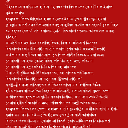
দল
টাইব্রেকারে কলম্বিয়াকে হারিয়ে ৭২ বছর পর বিশ্বকাপের কোয়ার্টার ফাইনালে
সুইজারল্যান্ড
হরমুজ প্রণালিতে ট্যাংকারে হামলার জেরে ইরানে যুক্তরাষ্ট্রের নতুন হামলা
কুমিল্লায় আদর্শ সদর উপজেলার ধনপুরে ফুটবল সমর্থকদের সংঘর্ষে যুবক নিহত
৯৬ বছরের রেকর্ডে ভাগ বসালেন মেসি, বিশ্বকাপে গড়লেন আরও এক অনন্য
ইতিহাস
আর্জেন্টিনার জয় নিয়ে রেফারিং বিতর্ক, ফিফায় অভিযোগ মিসরের
বিশ্বকাপের কোয়ার্টার ফাইনাল সূচি প্রকাশ, শেষ আটে জমজমাট লড়াই
অর্থ পাচার ও দুর্নীতির অভিযোগে ১০ শিল্পগোষ্ঠীর বিরুদ্ধে মামলা হচ্ছে
সোনারগাঁওয়ে ২৬৩ কেজি নিষিদ্ধ পলিথিন ব্যাগ জব্দ, জরিমানা
সোনারগাঁওয়ে ২৫ কেজি নিষিদ্ধ পিরানহা মাছ জব্দ
টানা ভারী বৃষ্টিতে অনির্দিষ্টকালের জন্য বন্ধ সাজেক পর্যটনকেন্দ্র
বিশ্বকাপের সেমিফাইনালে নতুন বল ‘ট্রিওন্ডা ফাইনাল’
স্বরাষ্ট্রমন্ত্রীর সঙ্গে জাতিসংঘের জঁ-পিয়েরে লাক্রোয়ার দ্বিপাক্ষিক বৈঠক
হঠাৎ গ্রামের বাড়িতে তিন কিংবদন্তি অভিনেত্রী, যশোরে ববিতা-সুচন্দা-চম্পা
অক্টোবরে শুরু হতে পারে স্থানীয় সরকার নির্বাচন, জানালেন তথ্য উপদেষ্টা
সেনাবাহিনীর গ্রীষ্মকালীন মহড়া পরিদর্শনে প্রধানমন্ত্রী তারেক রহমান
হরমুজ প্রণালিতে ফের ক্ষেপণাস্ত্র হামলার দাবি যুক্তরাষ্ট্রের, অস্বীকার-ব্যাখ্যায় ইরান
হুমকি নয়, সম্মান চাই—চুক্তি ইস্যুতে যুক্তরাষ্ট্রকে বার্তা আরাঘচির
বিদায়ের পরও থামছে না রোনালদো বিতর্ক, কোচ মার্টিনেজের সিদ্ধান্তে প্রশ্ন
প্রিয় দল আর্জেন্টিনা, তবু আজ মিশরের পক্ষেই অভিনেত্রী বর্ষা