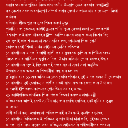
বন্যার ক্ষয়ক্ষতি পুষিয়ে নিতে প্রয়োজনীয় উদ্যোগ নেবে সরকার: স্বরাষ্ট্রমন্ত্রী
সব দেশের সঙ্গে ভারসাম্যপূর্ণ সম্পর্ক বজায় রেখে এগোতে চায় বাংলাদেশ: মির্জা
ফখরুল
বালিয়াডাঙ্গীতে পুকূরে ডুবে শিশুর করুণ মৃত্যু
পাহাড়ি ঢলে বেড়েছে কাপ্তাই হ্রদের পানি, খুলে দেওয়া হলো ১৬ জলকপাট
বিশ্বকাপ ফাইনালে থাকছেন ট্রাম্প, চ্যাম্পিয়নদের জন্য থাকছে বিশেষ রিং
২০ জুলাই প্রকাশ হচ্ছে না এসএসসির ফল, জানালো শিক্ষা বোর্ড
কোলের সেই শিশুই এখন ফাইনালে মেসির প্রতিপক্ষ
সোনারগাঁওয়ে মাদক বিরোধী র‌্যালী করায় যুবককে কুপিয়ে ও পিটিয়ে জখম
নিহত ফায়ার সার্ভিসের ডুবুরি সাদিক, উদ্ধার অভিযান শেষে মরদেহ উদ্ধার
সোনারগাঁওয়ে জুলাই বিপ্লবের শহীদদের স্মরণে স্মরণ সভা অনুষ্ঠিত
উত্তরায় সড়ক অবরোধে শিক্ষার্থীরা, বন্ধ যান চলাচল
কুমিল্লায় র‍্যাব-১১ এর অভিযানে ১০০ কেজি গাঁজাসহ দুই মাদক ব্যবসায়ী গ্রেফতার
সোনারগাঁয়ে দুই চেয়ারম্যান প্রার্থীর একই স্থানে সভাকে কেন্দ্র করে উত্তেজনা
আদমজী ইপিজেডে কাপড়ের গোডাউনে ভয়াবহ আগুন
২১ ক্যাটাগরিতে প্রাথমিক শিক্ষা পদক বিতরণ করলেন প্রধানমন্ত্রী
অভিষেকের আগেই সেন্ট স্যাটিন ছাড়লেন লেক্সি লেভিন, নেট দুনিয়ায় তুমুল
আলোচনা
ভারী বর্ষণে বন্যা-জলাবদ্ধতা: পরিকল্পনাহীন উন্নয়নই দুর্ভোগ বাড়াচ্ছে
সোনারগাঁয়ে ডিজিএফআই পরিচয়ে ৫ লাখ টাকা চাঁদা দাবি, দুইজন গ্রেপ্তার
৩ দফা দাবি নিয়ে সংসদ ভবন অভিমুখে এইচএসসি পরীক্ষার্থীদের পদযাত্রা