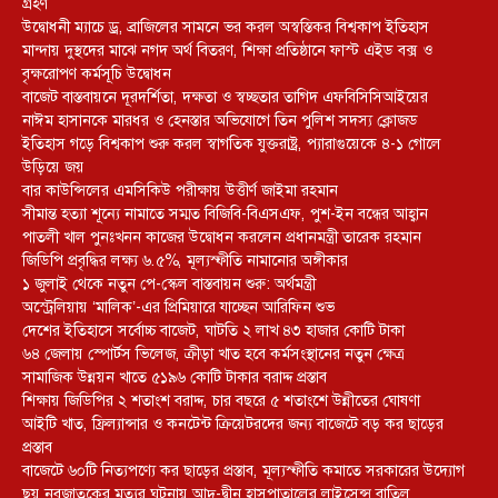
গ্রহণ
উদ্বোধনী ম্যাচে ড্র, ব্রাজিলের সামনে ভর করল অস্বস্তিকর বিশ্বকাপ ইতিহাস
মান্দায় দুস্থদের মাঝে নগদ অর্থ বিতরণ, শিক্ষা প্রতিষ্ঠানে ফাস্ট এইড বক্স ও
বৃক্ষরোপণ কর্মসূচি উদ্বোধন
বাজেট বাস্তবায়নে দূরদর্শিতা, দক্ষতা ও স্বচ্ছতার তাগিদ এফবিসিসিআইয়ের
নাঈম হাসানকে মারধর ও হেনস্তার অভিযোগে তিন পুলিশ সদস্য ক্লোজড
ইতিহাস গড়ে বিশ্বকাপ শুরু করল স্বাগতিক যুক্তরাষ্ট্র, প্যারাগুয়েকে ৪-১ গোলে
উড়িয়ে জয়
বার কাউন্সিলের এমসিকিউ পরীক্ষায় উত্তীর্ণ জাইমা রহমান
সীমান্ত হত্যা শূন্যে নামাতে সম্মত বিজিবি-বিএসএফ, পুশ-ইন বন্ধের আহ্বান
পাতলী খাল পুনঃখনন কাজের উদ্বোধন করলেন প্রধানমন্ত্রী তারেক রহমান
জিডিপি প্রবৃদ্ধির লক্ষ্য ৬.৫%, মূল্যস্ফীতি নামানোর অঙ্গীকার
১ জুলাই থেকে নতুন পে-স্কেল বাস্তবায়ন শুরু: অর্থমন্ত্রী
অস্ট্রেলিয়ায় ‘মালিক’-এর প্রিমিয়ারে যাচ্ছেন আরিফিন শুভ
দেশের ইতিহাসে সর্বোচ্চ বাজেট, ঘাটতি ২ লাখ ৪৩ হাজার কোটি টাকা
৬৪ জেলায় স্পোর্টস ভিলেজ, ক্রীড়া খাত হবে কর্মসংস্থানের নতুন ক্ষেত্র
সামাজিক উন্নয়ন খাতে ৫১৯৬ কোটি টাকার বরাদ্দ প্রস্তাব
শিক্ষায় জিডিপির ২ শতাংশ বরাদ্দ, চার বছরে ৫ শতাংশে উন্নীতের ঘোষণা
আইটি খাত, ফ্রিল্যান্সার ও কনটেন্ট ক্রিয়েটরদের জন্য বাজেটে বড় কর ছাড়ের
প্রস্তাব
বাজেটে ৬০টি নিত্যপণ্যে কর ছাড়ের প্রস্তাব, মূল্যস্ফীতি কমাতে সরকারের উদ্যোগ
ছয় নবজাতকের মৃত্যুর ঘটনায় আদ্-দ্বীন হাসপাতালের লাইসেন্স বাতিল