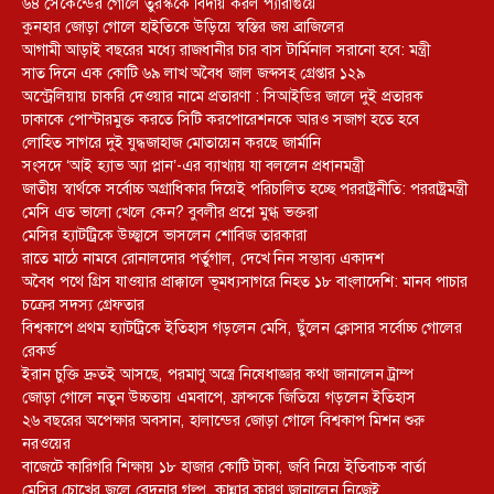
৬৪ সেকেন্ডের গোলে তুরস্ককে বিদায় করল প্যারাগুয়ে
কুনহার জোড়া গোলে হাইতিকে উড়িয়ে স্বস্তির জয় ব্রাজিলের
আগামী আড়াই বছরের মধ্যে রাজধানীর চার বাস টার্মিনাল সরানো হবে: মন্ত্রী
সাত দিনে এক কোটি ৬৯ লাখ অবৈধ জাল জব্দসহ গ্রেপ্তার ১২৯
‎অস্ট্রেলিয়ায় চাকরি দেওয়ার নামে প্রতারণা : সিআইডির জালে দুই প্রতারক
ঢাকাকে পোস্টারমুক্ত করতে সিটি করপোরেশনকে আরও সজাগ হতে হবে
লোহিত সাগরে দুই যুদ্ধজাহাজ মোতায়েন করছে জার্মানি
সংসদে ‘আই হ্যাভ অ্যা প্লান’-এর ব্যাখ্যায় যা বললেন প্রধানমন্ত্রী
জাতীয় স্বার্থকে সর্বোচ্চ অগ্রাধিকার দিয়েই পরিচালিত হচ্ছে পররাষ্ট্রনীতি: পররাষ্ট্রমন্ত্রী
মেসি এত ভালো খেলে কেন? বুবলীর প্রশ্নে মুগ্ধ ভক্তরা
মেসির হ্যাটট্রিকে উচ্ছ্বাসে ভাসলেন শোবিজ তারকারা
রাতে মাঠে নামবে রোনালদোর পর্তুগাল, দেখে নিন সম্ভাব্য একাদশ
‎অবৈধ পথে গ্রিস যাওয়ার প্রাক্কালে ভূমধ্যসাগরে নিহত ১৮ বাংলাদেশি: মানব পাচার
চক্রের সদস্য গ্রেফতার
বিশ্বকাপে প্রথম হ্যাটট্রিকে ইতিহাস গড়লেন মেসি, ছুঁলেন ক্লোসার সর্বোচ্চ গোলের
রেকর্ড
ইরান চুক্তি দ্রুতই আসছে, পরমাণু অস্ত্রে নিষেধাজ্ঞার কথা জানালেন ট্রাম্প
জোড়া গোলে নতুন উচ্চতায় এমবাপে, ফ্রান্সকে জিতিয়ে গড়লেন ইতিহাস
২৬ বছরের অপেক্ষার অবসান, হালান্ডের জোড়া গোলে বিশ্বকাপ মিশন শুরু
নরওয়ের
বাজেটে কারিগরি শিক্ষায় ১৮ হাজার কোটি টাকা, জবি নিয়ে ইতিবাচক বার্তা
মেসির চোখের জলে বেদনার গল্প, কান্নার কারণ জানালেন নিজেই