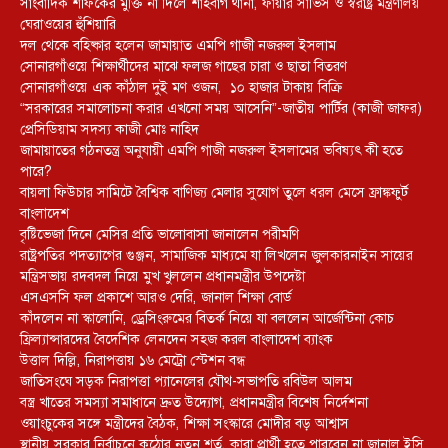
সাংবাদিক শফিকের মুক্তি না দিলে শাহবাগ থানা, ফায়ার সার্ভিস ও স্বরাষ্ট্র মন্ত্রণালয়
ঘেরাওয়ের হুঁশিয়ারি
দল থেকে বহিষ্কার হলেন জামায়াত এমপি গাজী নজরুল ইসলাম
সোনারগাঁওয়ে শিক্ষার্থীদের মাঝে ফলজ গাছের চারা ও ছাতা বিতরণ ​
সোনারগাঁওয়ে এক কাঁঠাল দুই মণ ওজন, ১০ হাজার টাকায় বিক্রি
“সরকারের সমালোচনা করার এখনো সময় আসেনি”-জাতীয় পার্টির (কাজী জাফর)
প্রেসিডিয়াম সদস্য কাজী মোঃ নাহিদ
জামায়াতের গঠনতন্ত্র অনুযায়ী এমপি গাজী নজরুল ইসলামের ভবিষ্যৎ কী হতে
পারে?
বায়লা ফিউচার সামিটে বৈশ্বিক বাণিজ্য মেলার সুযোগ তুলে ধরল মেসে ফ্রাঙ্কফুর্ট
বাংলাদেশ
বৃষ্টিভেজা দিনে মেসির প্রতি ভালোবাসা জানালেন পরীমণি
রাষ্ট্রপতির পদত্যাগের গুঞ্জন, সামাজিক মাধ্যমে যা লিখলেন জুলকারনাইন সায়ের
মন্ত্রিসভায় রদবদল নিয়ে মুখ খুললেন প্রধানমন্ত্রীর উপদেষ্টা
এসএসসি ফল প্রকাশে আরও দেরি, জানাল শিক্ষা বোর্ড
কাঁদলেন না স্কালোনি, ড্রেসিংরুমের বিতর্ক নিয়ে যা বললেন আর্জেন্টিনা কোচ
ফ্রিল্যান্সারদের বৈদেশিক লেনদেন সহজ করল বাংলাদেশ ব্যাংক
উত্তাল দিল্লি, নিরাপত্তায় ১৬ মেট্রো স্টেশন বন্ধ
জাতিসংঘে সড়ক নিরাপত্তা প্যানেলের যৌথ-সভাপতি রবিউল আলম
বস্ত্র খাতের সমস্যা সমাধানে দ্রুত উদ্যোগ, প্রধানমন্ত্রীর বিশেষ নির্দেশনা
ওয়াংচুকের সঙ্গে মন্ত্রীদের বৈঠক, শিক্ষা সংস্কারে মোদীর বড় আশ্বাস
স্থানীয় সরকার নির্বাচনে কঠোর নতুন শর্ত, কারা প্রার্থী হতে পারবেন না জানাল ইসি