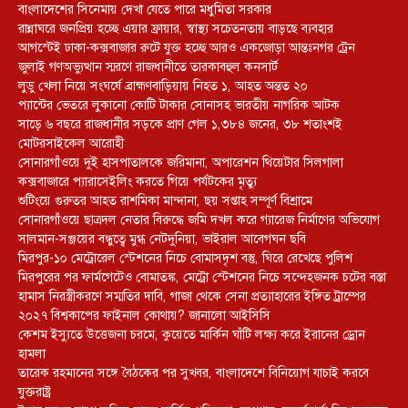
বাংলাদেশের সিনেমায় দেখা যেতে পারে মধুমিতা সরকার
রান্নাঘরে জনপ্রিয় হচ্ছে এয়ার ফ্রায়ার, স্বাস্থ্য সচেতনতায় বাড়ছে ব্যবহার
আগস্টেই ঢাকা-কক্সবাজার রুটে যুক্ত হচ্ছে আরও একজোড়া আন্তঃনগর ট্রেন
জুলাই গণঅভ্যুত্থান স্মরণে রাজধানীতে তারকাবহুল কনসার্ট
লুডু খেলা নিয়ে সংঘর্ষে ব্রাহ্মণবাড়িয়ায় নিহত ১, আহত অন্তত ২০
প্যান্টের ভেতরে লুকানো কোটি টাকার সোনাসহ ভারতীয় নাগরিক আটক
সাড়ে ৬ বছরে রাজধানীর সড়কে প্রাণ গেল ১,৩৮৪ জনের, ৩৮ শতাংশই
মোটরসাইকেল আরোহী
সোনারগাঁওয়ে দুই হাসপাতালকে জরিমানা, অপারেশন থিয়েটার সিলগালা
কক্সবাজারে প্যারাসেইলিং করতে গিয়ে পর্যটকের মৃত্যু
শুটিংয়ে গুরুতর আহত রাশমিকা মান্দানা, ছয় সপ্তাহ সম্পূর্ণ বিশ্রামে
সোনারগাঁওয়ে ছাত্রদল নেতার বিরুদ্ধে জমি দখল করে গ্যারেজ নির্মাণের অভিযোগ
সালমান-সঞ্জয়ের বন্ধুত্বে মুগ্ধ নেটদুনিয়া, ভাইরাল আবেগঘন ছবি
মিরপুর-১০ মেট্রোরেল স্টেশনের নিচে বোমাসদৃশ বস্তু, ঘিরে রেখেছে পুলিশ
মিরপুরের পর ফার্মগেটেও বোমাতঙ্ক, মেট্রো স্টেশনের নিচে সন্দেহজনক চটের বস্তা
হামাস নিরস্ত্রীকরণে সম্মতির দাবি, গাজা থেকে সেনা প্রত্যাহারের ইঙ্গিত ট্রাম্পের
২০২৭ বিশ্বকাপের ফাইনাল কোথায়? জানালো আইসিসি
কেশম ইস্যুতে উত্তেজনা চরমে, কুয়েতে মার্কিন ঘাঁটি লক্ষ্য করে ইরানের ড্রোন
হামলা
তারেক রহমানের সঙ্গে বৈঠকের পর সুখবর, বাংলাদেশে বিনিয়োগ যাচাই করবে
যুক্তরাষ্ট্র