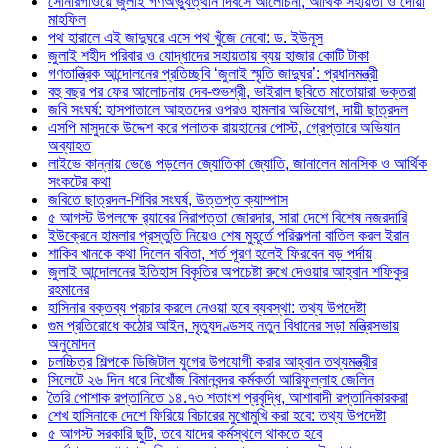
সোনারগাঁওয়ে জুলাই গণঅভ্যুত্থান দিবসে আলোচনা, আর্থিক সহায়তা ও দোয়া
মাহফিল
পথ হারালে এই জাদুঘরে এসে পথ খুঁজে নেবো: ড. ইউনূস
জুলাই শহীদ পরিবার ও যোদ্ধাদের সহায়তায় ব্যয় হাজার কোটি টাকা
গণতান্ত্রিক আন্দোলনের প্রতিচ্ছবি ‘জুলাই স্মৃতি জাদুঘর’: প্রধানমন্ত্রী
বহু বছর পর ফের আলোচনায় দেব-শুভশ্রী, ভাইরাল ছবিতে মাতোয়ারা ভক্তরা
জবি সংঘর্ষ: হাসপাতালে আহতদের ওপরও হামলার অভিযোগ, দায়ী ছাত্রদল
এসপি মাসুদকে উদ্দেশ করে পলাতক রায়হানের পোস্ট, গ্রেপ্তারে অভিযান
অব্যাহত
লাইভে কান্নায় ভেঙে পড়লেন জ্যোতিকা জ্যোতি, জানালেন মানসিক ও আর্থিক
সংকটের কথা
জবিতে ছাত্রদল-শিবির সংঘর্ষ, উত্তপ্ত ক্যাম্পাস
৫ আগস্ট উপলক্ষে র‌্যাবের নিরাপত্তা জোরদার, সারা দেশে বিশেষ নজরদারি
ইউক্রেনে হামলার প্রস্তুতি নিয়েও শেষ মুহূর্তে পরিকল্পনা বাতিল করল ইরান
শাকিব খানকে কথা দিলেন ববিতা, শর্ত পূরণ হলেই ফিরবেন বড় পর্দায়
জুলাই আন্দোলনের ইতিহাস বিকৃতির অপচেষ্টা রুখে দেওয়ার আহ্বান শফিকুর
রহমানের
হাসিনার বক্তব্য প্রচার করলে নেওয়া হবে ব্যবস্থা: তথ্য উপদেষ্টা
গুম প্রতিরোধে কঠোর আইন, মৃত্যুদণ্ডসহ নতুন বিধানের সড়া মন্ত্রিসভায়
অনুমোদন
চলচ্চিত্র শিল্পকে ডিজিটাল যুগের উপযোগী করার আহ্বান তথ্যমন্ত্রীর
সিলেটে ২৬ দিন ধরে নিখোঁজ বিমানবন্দর কর্মকর্তা আরিফুল্লাহ জেলিন
তৈরি পোশাক রপ্তানিতে ১৪.৭৩ শতাংশ প্রবৃদ্ধি, আশাবাদী রপ্তানিকারকরা
শেখ হাসিনাকে দেশে ফিরিয়ে বিচারের মুখোমুখি করা হবে: তথ্য উপদেষ্টা
৫ আগস্ট সরকারি ছুটি, তবে যাদের কর্মস্থলে থাকতে হবে