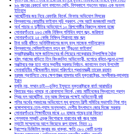
৯৬ বছরের রেকর্ডে ভাগ বসালেন মেসি, বিশ্বকাপে গড়লেন আরও এক অনন্য
ইতিহাস
আর্জেন্টিনার জয় নিয়ে রেফারিং বিতর্ক, ফিফায় অভিযোগ মিসরের
বিশ্বকাপের কোয়ার্টার ফাইনাল সূচি প্রকাশ, শেষ আটে জমজমাট লড়াই
অর্থ পাচার ও দুর্নীতির অভিযোগে ১০ শিল্পগোষ্ঠীর বিরুদ্ধে মামলা হচ্ছে
সোনারগাঁওয়ে ২৬৩ কেজি নিষিদ্ধ পলিথিন ব্যাগ জব্দ, জরিমানা
সোনারগাঁওয়ে ২৫ কেজি নিষিদ্ধ পিরানহা মাছ জব্দ
টানা ভারী বৃষ্টিতে অনির্দিষ্টকালের জন্য বন্ধ সাজেক পর্যটনকেন্দ্র
বিশ্বকাপের সেমিফাইনালে নতুন বল ‘ট্রিওন্ডা ফাইনাল’
স্বরাষ্ট্রমন্ত্রীর সঙ্গে জাতিসংঘের জঁ-পিয়েরে লাক্রোয়ার দ্বিপাক্ষিক বৈঠক
হঠাৎ গ্রামের বাড়িতে তিন কিংবদন্তি অভিনেত্রী, যশোরে ববিতা-সুচন্দা-চম্পা
অক্টোবরে শুরু হতে পারে স্থানীয় সরকার নির্বাচন, জানালেন তথ্য উপদেষ্টা
সেনাবাহিনীর গ্রীষ্মকালীন মহড়া পরিদর্শনে প্রধানমন্ত্রী তারেক রহমান
হরমুজ প্রণালিতে ফের ক্ষেপণাস্ত্র হামলার দাবি যুক্তরাষ্ট্রের, অস্বীকার-ব্যাখ্যায়
ইরান
হুমকি নয়, সম্মান চাই—চুক্তি ইস্যুতে যুক্তরাষ্ট্রকে বার্তা আরাঘচির
বিদায়ের পরও থামছে না রোনালদো বিতর্ক, কোচ মার্টিনেজের সিদ্ধান্তে প্রশ্ন
প্রিয় দল আর্জেন্টিনা, তবু আজ মিশরের পক্ষেই অভিনেত্রী বর্ষা
পলির অর্থের প্রভাবের অভিযোগে মুখ খুললেন শিল্পী সমিতির সভাপতি শিবা শানু
বঙ্গোপসাগরে তেল-গ্যাস অনুসন্ধান, দেশীয় উৎপাদনে জোর দিচ্ছে সরকার
সোনারগাঁওয়ে শিক্ষার্থীদের মাঝে ২০ হাজার গাছের চারা বিতরণ
প্লেব্যাক সম্রাট এন্ড্রু কিশোরকে হারানোর ষষ্ঠ বছর আজ
ন্যাটো সম্মেলনের আগে কিয়েভে রুশ হামলা, নিহত ১১
ট্রাম্পের ডিজিটাল মুদ্রায় বড় ধাক্কা, ক্ষতি ৩৮০ কোটি ডলার