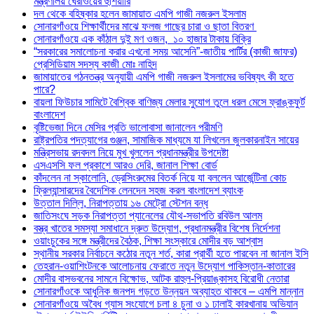
মন্ত্রণালয় ঘেরাওয়ের হুঁশিয়ারি
দল থেকে বহিষ্কার হলেন জামায়াত এমপি গাজী নজরুল ইসলাম
সোনারগাঁওয়ে শিক্ষার্থীদের মাঝে ফলজ গাছের চারা ও ছাতা বিতরণ ​
সোনারগাঁওয়ে এক কাঁঠাল দুই মণ ওজন, ১০ হাজার টাকায় বিক্রি
“সরকারের সমালোচনা করার এখনো সময় আসেনি”-জাতীয় পার্টির (কাজী জাফর)
প্রেসিডিয়াম সদস্য কাজী মোঃ নাহিদ
জামায়াতের গঠনতন্ত্র অনুযায়ী এমপি গাজী নজরুল ইসলামের ভবিষ্যৎ কী হতে
পারে?
বায়লা ফিউচার সামিটে বৈশ্বিক বাণিজ্য মেলার সুযোগ তুলে ধরল মেসে ফ্রাঙ্কফুর্ট
বাংলাদেশ
বৃষ্টিভেজা দিনে মেসির প্রতি ভালোবাসা জানালেন পরীমণি
রাষ্ট্রপতির পদত্যাগের গুঞ্জন, সামাজিক মাধ্যমে যা লিখলেন জুলকারনাইন সায়ের
মন্ত্রিসভায় রদবদল নিয়ে মুখ খুললেন প্রধানমন্ত্রীর উপদেষ্টা
এসএসসি ফল প্রকাশে আরও দেরি, জানাল শিক্ষা বোর্ড
কাঁদলেন না স্কালোনি, ড্রেসিংরুমের বিতর্ক নিয়ে যা বললেন আর্জেন্টিনা কোচ
ফ্রিল্যান্সারদের বৈদেশিক লেনদেন সহজ করল বাংলাদেশ ব্যাংক
উত্তাল দিল্লি, নিরাপত্তায় ১৬ মেট্রো স্টেশন বন্ধ
জাতিসংঘে সড়ক নিরাপত্তা প্যানেলের যৌথ-সভাপতি রবিউল আলম
বস্ত্র খাতের সমস্যা সমাধানে দ্রুত উদ্যোগ, প্রধানমন্ত্রীর বিশেষ নির্দেশনা
ওয়াংচুকের সঙ্গে মন্ত্রীদের বৈঠক, শিক্ষা সংস্কারে মোদীর বড় আশ্বাস
স্থানীয় সরকার নির্বাচনে কঠোর নতুন শর্ত, কারা প্রার্থী হতে পারবেন না জানাল ইসি
তেহরান-ওয়াশিংটনকে আলোচনায় ফেরাতে নতুন উদ্যোগ পাকিস্তান-কাতারের
মোদীর বাসভবনের সামনে বিক্ষোভ, আটক রাহুল-প্রিয়াঙ্কাসহ বিরোধী নেতারা
সোনারগাঁওকে আধুনিক জনপদ গড়তে উন্নয়ন অব্যাহত থাকবে – এমপি মান্নান
সোনারগাঁওয়ে অবৈধ গ্যাস সংযোগে চলা ৪ চুনা ও ১ ঢালাই কারখানায় অভিযান