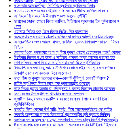
ইকরার আত্মহত্যা : অভিনেতা জাহের আলভীর জামিন মেলেনি
কাঠগড়ায় আনচেলত্তি, ফিনিশিং ব্যর্থতায় ব্রাজিলের বিদায়
কান্নায় ভেঙে পড়লেন নেইমার, শেষ ম্যাচের ইঙ্গিত ব্রাজিল তারকার
আমিরকে বিয়ে করে কি ইসলাম গ্রহণ করলেন গৌরী?
হালান্ডের জোড়া গোলে বিদায় ব্রাজিল, ইতিহাসে প্রথমবার তিন ফুটবলারের ৭
গোল
ওয়ানডে সিরিজ শুরু, টসে জিতে ফিল্ডিং নিল বাংলাদেশ
আত্মহত্যায় প্ররোচনার মামলায় অভিনেতা জাহের আলভীর জামিন নামঞ্জুর
আনচেলত্তির ওপর আস্থা রাখছে ব্রাজিল, ২০৩০ বিশ্বকাপ পর্যন্ত দায়িত্ব
নিশ্চিত
সোনারগাঁওয়ে গণসংযোগের মধ্য দিয়ে যুবদল নেতার চেয়ারম্যান প্রার্থী ঘোষণা
চিরবিদায় নিলেন বাংলা ভাষা ও সাহিত্য গবেষক আবুল কাসেম ফজলুল হক
শেখ হাসিনার দেশে ফিরতে আইনি বাধা নেই: চিফ প্রসিকিউটর
‘বিএনপিরে মামলা দিমু, আওয়ামী লীগরে কোলে লইয়া নাচমু’-সোনারগাঁওয়ে
বিএনপি নেতার এ বক্তব্য ঘিরে আলোচনা
ভাঙা ডিম ও কুসুমে রক্তের দাগ—কোনটি ঝুঁকিপূর্ণ, কোনটি নিরাপদ?
মার্কিন স্বাধীনতা দিবসে ট্রাম্পকে প্রধানমন্ত্রীর শুভেচ্ছা
হামে শিশুর মৃত্যুর ঘটনায় ড. ইউনূসসহ ৪ জনের বিরুদ্ধে মামলার আবেদন
তিন ছেলের উপস্থিতিতে খামেনির জানাজা সম্পন্ন
জুলাই গণঅভ্যুত্থানে স্নাইপার ব্যবহারের প্রমাণ পাওয়ার দাবি চিফ
প্রসিকিউটরের
ভারতীয় ভিসা কেন্দ্রে দীর্ঘ সারি, ‘স্লট’ নিয়ে আবেদনকারীদের ভোগান্তি
সরকারি অনুষ্ঠানের ব্যানার-বিলবোর্ডে প্রধানমন্ত্রীর ছবি ব্যবহার নিষিদ্ধ
অলাভজনক ও বন্ধ রাষ্ট্রায়ত্ত কলকারখানা দ্রুত চালুর নির্দেশ প্রধানমন্ত্রীর
ইরানি আলোচকদের হত্যার আশঙ্কা, চাঞ্চল্যকর তথ্য নিউইয়র্ক টাইমসের