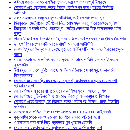
শুটিংয়ে গুরুতর আহত রাশমিকা মান্দানা, ছয় সপ্তাহ সম্পূর্ণ বিশ্রামে
সোনারগাঁওয়ে ছাত্রদল নেতার বিরুদ্ধে জমি দখল করে গ্যারেজ নির্মাণের
অভিযোগ
সালমান-সঞ্জয়ের বন্ধুত্বে মুগ্ধ নেটদুনিয়া, ভাইরাল আবেগঘন ছবি
মিরপুর-১০ মেট্রোরেল স্টেশনের নিচে বোমাসদৃশ বস্তু, ঘিরে রেখেছে পুলিশ
মিরপুরের পর ফার্মগেটেও বোমাতঙ্ক, মেট্রো স্টেশনের নিচে সন্দেহজনক চটের
বস্তা
হামাস নিরস্ত্রীকরণে সম্মতির দাবি, গাজা থেকে সেনা প্রত্যাহারের ইঙ্গিত ট্রাম্পের
২০২৭ বিশ্বকাপের ফাইনাল কোথায়? জানালো আইসিসি
কেশম ইস্যুতে উত্তেজনা চরমে, কুয়েতে মার্কিন ঘাঁটি লক্ষ্য করে ইরানের ড্রোন
হামলা
তারেক রহমানের সঙ্গে বৈঠকের পর সুখবর, বাংলাদেশে বিনিয়োগ যাচাই করবে
যুক্তরাষ্ট্র
ইরান যুদ্ধের চাপে ফুরিয়ে যাচ্ছে মার্কিন প্রতিরক্ষা ক্ষেপণাস্ত্র, সতর্কবার্তা
বিশ্লেষকদের
সোনারগাঁওয়ে আষাঢ়িয়াচর সেতুতে বড় গর্ত, ওয়াকওয়ে রাস্তার বেহাল দশা,
দুর্ঘটনার শঙ্কা
সোনারগাঁওয়ে পুকুরের পানিতে ডুবে এক শিশুর মৃত্যু , আহত ১ শিশু
সোনারগাঁওয়ে চুরি-ছিনতাই ও মাদকের বিরুদ্ধে মানববন্ধন ও বিক্ষোভ
সোনারগাঁওয়ের জলাবদ্ধতা নিরসনে দ্রুত পদক্ষেপের নির্দেশ– ঢাকা বিভাগীয়
কমিশনার
সন্তানকে সম্পত্তি দিলেও ভোগ-দখল থাকবে বাবা-মায়ের: আইনমন্ত্রী
যুক্তরাষ্ট্র থেকে আরও ২৩ বাংলাদেশিকে ফেরত পাঠানো হলো
এমবোলোর লাল কার্ড নিয়ে প্রথমবার মুখ খুললেন রেফারি
মেয়াদ শেষ হওয়ার আগেই ন্যাশনাল ব্যাংকের এমডির পদত্যাগ