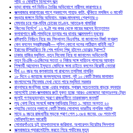
শাড়ি ও মোবাইল ডিসপ্লে জব্দ
ভাড়া বাসায় পর্ন ভিডিও তৈরির অভিযোগে নারীসহ কারাগারে ৪
কক্সবাজার কারাগারের পাশে প্রকাশ্যে পাহাড় কাটা, ঝুঁকিতে মসজিদ ও মার্কেট
বগুড়ার জঙ্গলে ডিবির অভিযান, অস্ত্র-মাদকসহ গ্রেপ্তার ৩
মেঘনার চরে গরু-মহিষ চোরের তাণ্ডব, আতঙ্কে খামারিরা
‘জিনের নির্দেশে’ ১২ ঘণ্টা পর কবর থেকে মায়ের মরদেহ উত্তোলন
কলাবাগানে স্ত্রী-শাশুড়িকে হত্যার পর থানায় আত্মসমর্পণ যুবকের
রাষ্ট্রপতি নির্বাচন নিয়ে বড় সিদ্ধান্ত বিএনপির, যা জানালেন মির্জা ফখরুল
কেন বললেন স্বরাষ্ট্রমন্ত্রী— পুলিশ কোনো দলের লাঠিয়াল বাহিনী নয়?
ইরানের হুঁশিয়ারিতে কি শেষ পর্যন্ত পিছু হটলেন ডোনাল্ড ট্রাম্প?
ঢাকায় হাজির মধুমিতা, নতুন সিনেমা নিয়ে যা জানালেন অভিনেত্রী
নতুন ডিএজি-এএজিদের সততা ও নিষ্ঠার সঙ্গে দায়িত্ব পালনের আহ্বান
শিক্ষার্থী আন্দোলন ইস্যুতে মোদিকে ক্ষমা চাইতে বললেন বিরোধী নেতারা
দীর্ঘ ২০ বছর পর কলকাতায় পা রাখলেন তসলিমা নাসরিন
১৮ দিনে ৩ জাহাজে জলদস্যুদের হামলা, লুট ১০ কোটি টাকার মালামাল
বাংলাদেশের সিনেমায় দেখা যেতে পারে মধুমিতা সরকার
রান্নাঘরে জনপ্রিয় হচ্ছে এয়ার ফ্রায়ার, স্বাস্থ্য সচেতনতায় বাড়ছে ব্যবহার
আগস্টেই ঢাকা-কক্সবাজার রুটে যুক্ত হচ্ছে আরও একজোড়া আন্তঃনগর ট্রেন
জুলাই গণঅভ্যুত্থান স্মরণে রাজধানীতে তারকাবহুল কনসার্ট
লুডু খেলা নিয়ে সংঘর্ষে ব্রাহ্মণবাড়িয়ায় নিহত ১, আহত অন্তত ২০
প্যান্টের ভেতরে লুকানো কোটি টাকার সোনাসহ ভারতীয় নাগরিক আটক
সাড়ে ৬ বছরে রাজধানীর সড়কে প্রাণ গেল ১,৩৮৪ জনের, ৩৮ শতাংশই
মোটরসাইকেল আরোহী
সোনারগাঁওয়ে দুই হাসপাতালকে জরিমানা, অপারেশন থিয়েটার সিলগালা
কক্সবাজারে প্যারাসেইলিং করতে গিয়ে পর্যটকের মৃত্যু