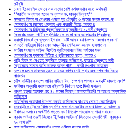
চৌধুরী
চায়না ইকোনমিক জোনে এক লাখের বেশি কর্মসংস্থান হবে: অর্থমন্ত্রী
**জাতীয় অধ্যাপক হলেন অধ্যাপক ড. মাহবুব উল্লাহ**
সম্পদের হিসাব না দেওয়ায় এসকে সুর চৌধুরীর ৩ বছরের সশ্রম কারাদণ্ড
সোনারগাঁওয়ে ট্রাকের ধাক্কায় এক পথচারী নিহত, আহত ৪
সোনারগাঁওয়ে মিছিলের প্রস্তুতিকালে ছাত্রলীগের ১২কর্মী গ্রেপ্তার
‘ককরোচ জনতা পার্টি’র প্রতিষ্ঠাতাকে ফলো করে আলোচনায় প্রিয়াঙ্কা
স্যালুট বিতর্কে মুখ খুললেন ইশরাক, ‘এটি আমার ব্যক্তিগত শ্রদ্ধার প্রকাশ’
৩ শর্তে লাইসেন্স ফিরে পেল আদ্-দ্বীন মেডিকেল কলেজ হাসপাতাল
জাতীয় সংসদের সাউন্ড সিস্টেম প্রতিস্থাপনে উচ্চ পর্যায়ের সভা
সোনারগাঁওয়ে যুবককে পিটিয়ে ও ছুরিকাঘাতে হত্যা, আহত ৩
শাড়ি কিনে না দেওয়ায় স্বামীকে হত্যার অভিযোগ, ভারতে গ্রেপ্তার নারী
‘ক্যামেরার সামনে আমি অনেক আনন্দ পাই’—কাজী নওশাবা আহমেদ
নেপালে চলবে ভারতের ২০০ ও ৫০০ রুপির নোট, প্রায় এক দশক পর নিয়মে
পরিবর্তন
যৌথ বাহিনীর ক্যাম্পে পানির লাইনে বিষ, ‘স্পেশাল পাওয়ার অ্যাক্টে’ মামলা: এসপি
সংবিধান অনুযায়ী যথাসময়ে রাষ্ট্রপতি নির্বাচন হবে: মির্জা ফখরুল
শাপলা চত্বর হত্যাকাণ্ড: ৪১ জনের বিরুদ্ধে মানবতাবিরোধী অপরাধের আনুষ্ঠানিক
অভিযোগ
আইসিসির পরোয়ানা উপেক্ষা করেই জাতিসংঘে যাওয়ার ঘোষণা নেতানিয়াহুর
রাজবাড়ীতে ট্রেনের বিচ্ছিন্ন বগির সঙ্গে বাস-অটোর সংঘর্ষে নিহত ২, আহত ৬
ট্রিলিয়ন ডলারের অর্থনীতি গড়তে বড় বিনিয়োগ প্রয়োজন: শামা ওবায়েদ
প্রথম ওড়িয়া তরুণী হিসেবে ‘ইন্ডিয়ান আইডল’ জিতলেন জ্যোতির্ময়ী, পুরস্কার
২০ লাখ রুপি
নানা অভিযোগে সোনারগাঁও থানার ওসিকে রংপুরে বদলি