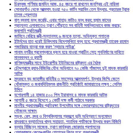
চিরসবুজ পূর্ণিমার জন্মদিন আজ, ৪৫ বছরে পা রাখলেন জনপ্রিয় এই নায়িকা
সোনারগাঁও থেকে আত্মসাৎ হওয়া ৭৫০ কার্টন সয়াবিন তেল উদ্ধার, প্রতারক ট্রাক
চালক গ্রেপ্তার
বালু ব্যবসা বন্ধ করেছি, এবার পাহাড় কাটাও বন্ধ করব: হুমাম কাদের
প্রত্যন্ত এলাকাতেও ত্রাণ পৌঁছাতে সব বাহিনী সমন্বিতভাবে কাজ করছে:
জ্বালানি প্রতিমন্ত্রী
জামিনে বেরিয়ে স্ত্রী-সন্তানসহ ৬ জনকে হত্যা, অভিযুক্ত পলাতক
ইন্টার্নদের হাত ধরেই চিকিৎসায় বিদেশমুখিতা বন্ধ হবে: প্রধানমন্ত্রী তারেক রহমান
গজারিয়ায় যাত্রা শুরু করল ‘ন্যাচার লাউঞ্জ’
পানাম নগরীর প্রবেশদ্বারে ধ্বংস হয়ে যাওয়া প্রাচীন সেতু পুননির্মাণের দাবিতে
মানববন্ধন ও র‌্যালী
বাণিজ্যমন্ত্রীর সাথে ইউরোপীয় ইউনিয়নের রাষ্ট্রদূত এর বৈঠক
চৌদ্দগ্রামে র‌্যাব-বিজিবির যৌথ অভিযানে ৭০ কেজি গাঁজাসহ দুই মাদক কারবারি
আটক
সুন্দরবনে বড় জাহাঙ্গীর বাহিনীর ৩ সদস্যের আত্মসমর্পণ, উদ্ধার জিম্মি জেলে
ধোঁকামুক্ত ও জবাবদিহিমূলক রাজনীতি প্রতিষ্ঠাই জামায়াতের লক্ষ্য : সেলিম
উদ্দিন
যশোরগামী ১৪ হাজার ৫০০ পিস ইয়াবাসহ ৪ মাদক কারবারি আটক
আগামী ৫ বছরে বিদেশে ১ কোটি দক্ষ কর্মী পাঠাবে সরকার
মাননীয় প্রধানমন্ত্রীর প্রতিরক্ষা উপদেষ্টার সঙ্গে নেদারল্যান্ডসের রাষ্ট্রদূতের
সৌজন্য সাক্ষাৎ
সড়ক, রেল, বন্দর ও বিশ্ববিদ্যালয় প্রকল্পে ভূমি অধিগ্রহণ অনুমোদন
বান্দরবানে বন্যার্তদের খাদ্য সহায়তা, শতাধিক পর্যটককে উদ্ধার করল বিজিবি
বন্যায় বিচ্ছিন্ন সাজেক, ত্রাণ কার্যক্রম জোরদার প্রশাসনের
শেয়ারবাজার কেলেঙ্কারির হোতাদের বিচার হবে: প্রধানমন্ত্রী