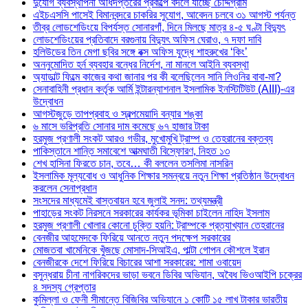
দুর্যোগ ব্যবস্থাপনা অধিদপ্তরের প্রকল্পে বদলে যাচ্ছে চৌদ্দগ্রাম
এইচএসসি পাসেই বিমানবন্দরে চাকরির সুযোগ, আবেদন চলবে ৩১ আগস্ট পর্যন্ত
তীব্র লোডশেডিংয়ে বিপর্যস্ত সোনারগাঁ, দিনে মিলছে মাত্র ৪-৫ ঘণ্টা বিদ্যুৎ
লোডশেডিংয়ের প্রতিবাদে বরগুনায় বিদ্যুৎ অফিস ঘেরাও, ৭ দফা দাবি
হলিউডের তিন মেগা ছবির সঙ্গে বক্স অফিস যুদ্ধে শাহরুখের ‘কিং’
অননুমোদিত হর্ন ব্যবহার বন্ধের নির্দেশ, না মানলে আইনি ব্যবস্থা
অ্যাডাল্ট ফিল্মে কাজের কথা জানার পর কী বলেছিলেন সানি লিওনির বাবা-মা?
সেনাবাহিনী প্রধান কর্তৃক আর্মি ইন্টারন্যাশনাল ইসলামিক ইনস্টিটিউট (AIII)-এর
উদ্বোধন
আগস্টজুড়ে তাপপ্রবাহ ও স্বল্পমেয়াদি বন্যার শঙ্কা
৬ মাসে ভরিপ্রতি সোনার দাম কমেছে ৬৭ হাজার টাকা
হরমুজ প্রণালী সংকট আরও গভীর, মুখোমুখি ট্রাম্প ও তেহরানের বক্তব্য
পাকিস্তানে শান্তি সমাবেশে আত্মঘাতী বিস্ফোরণ, নিহত ১৩
শেখ হাসিনা ফিরতে চান, তবে… কী বললেন তসলিমা নাসরিন
ইসলামিক মূল্যবোধ ও আধুনিক শিক্ষার সমন্বয়ে নতুন শিক্ষা প্রতিষ্ঠান উদ্বোধন
করলেন সেনাপ্রধান
সংসদের মাধ্যমেই বাস্তবায়ন হবে জুলাই সনদ: তথ্যমন্ত্রী
পাহাড়ের সংকট নিরসনে সরকারের কার্যকর ভূমিকা চাইলেন নাহিদ ইসলাম
হরমুজ প্রণালী খোলার কোনো চুক্তি হয়নি: ট্রাম্পকে প্রত্যাখ্যান তেহরানের
বেনজীর আহমেদকে ফিরিয়ে আনতে নতুন পদক্ষেপ সরকারের
মোজতবা খামেনিকে খুঁজছে মোসাদ-সিআইএ, পাল্টা গোপন কৌশলে ইরান
বেনজীরকে দেশে ফিরিয়ে বিচারের আশা সরকারের: শামা ওবায়েদ
বসুন্ধরায় চীনা নাগরিকদের ভাড়া ভবনে ডিবির অভিযান, অবৈধ ভিওআইপি চক্রের
৪ সদস্য গ্রেপ্তার
কুমিল্লা ও ফেনী সীমান্তে বিজিবির অভিযানে ১ কোটি ১৫ লাখ টাকার ভারতীয়