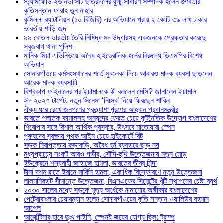
স্ট্যামফোর্ড ইউনিভার্সিটি ছাত্রদলের যুগ্ম-সাধারণ সম্পাদক হলেন গুণবতীর
কৃতিসন্তান ফারাহ তুন নাহার
কুমিল্লা ব্যাটালিয়ন (১০ বিজিবি) এর অভিযানে প্রায় ২ কোটি ৩৯ লাখ টাকার
ভারতীয় শাড়ি জব্দ
৯৯ বোতল ভারতীয় তৈরি নিষিদ্ধ মদ উদ্ধারসহ একজনকে গ্রেফতার করেছে
সবুজবাগ থানা পুলিশ
মানিক মিয়া এভিনিউয়ে অবৈধ হাইড্রোলিক হর্নের বিরুদ্ধে ডিএমপির বিশেষ
অভিযান
সোনারগাঁওয়ে কর্মসংস্থানের শর্তে মুচলেকা দিয়ে আবারও মাদক ব্যবসা ছাড়লেন
আরেক মাদক ব্যবসায়ী
বিশ্বকাপ ফাইনালের পর ইয়ামালকে কী বললেন মেসি? জানালেন ইয়ামাল
ঈদ ২০২৭ টার্গেট, নতুন সিনেমা ‘নিঃস্ব’ নিয়ে ফিরছেন শাকিব
ঐক্য ধরে রেখে জনগণের প্রত্যাশা পূরণের আহ্বান প্রধানমন্ত্রীর
ভারতে পলাতক কামালসহ অন্যদের ফেরত চেয়ে কূটনৈতিক উদ্যোগ বাংলাদেশের
শিরোপার সঙ্গে বিশাল আর্থিক পুরস্কার, উৎসবে মাতোয়ারা স্পেন
পুরুষদের সুরক্ষায় পৃথক আইন চেয়ে হাইকোর্টে রিট
সড়ক নিরাপত্তায় কড়াকড়ি, অবৈধ হর্ন ব্যবহারে ছাড় নয়
মধ্যপ্রাচ্যে সংকট আরও গভীর, সৌদি-হুথি উত্তেজনায় নতুন মোড়
ইউক্রেনে শস্যবাহী জাহাজে হামলা, ভারতের তীব্র নিন্দা
টানা দশম রাতে ইরানে মার্কিন হামলা, একাধিক বিস্ফোরণে নতুন উত্তেজনা
লালমনিরহাট সীমান্তে উত্তেজনা, বিএসএফের সিমেন্টের খুঁটি স্থাপনের চেষ্টা ব্যর্থ
২০৩০ সালের মধ্যে সড়কে মৃত্যু অর্ধেকে নামানোর অঙ্গীকার বাংলাদেশের
পেট্রোবাংলার চেয়ারম্যান হলেন সোনারগাঁওয়ের কৃতি সন্তান ওয়ালিউর রহমান
আপেল
আর্জেন্টিনার হারে দুঃখ পাইনি, স্পেনই জয়ের যোগ্য ছিল: ট্রাম্প