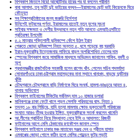
বিশ্বকাপ জিতলে বিয়ে! আর্জেন্টিনার হারের পর যা বললেন পরীমনি
বাবা আলাদা, তবু অটুট দুই ভাইয়ের বন্ধন—ইয়ামালের ছোট ভাই কিয়েনকে ঘিরে
কৌতূহল
সব শিক্ষাপ্রতিষ্ঠানের জন্য জরুরি নির্দেশনা
উনিশেই ফুটবলের পূর্ণতা, ইয়ামালের হাতেই নতুন যুগের সূচনা
সাইবার সক্ষমতা ও দেশীয় উদ্ভাবনে নতুন গতি আনতে এমআইএসটিতে
প্রতিরক্ষা উপদেষ্টা
৫.২ মাত্রার শক্তিশালী ভূমিকম্পে কেঁপে উঠল ইরান
পেরুতে জোড়া ভূমিকম্পে নিহত অন্তত ৫, ধসে পড়েছে বহু ঘরবাড়ি
ইরান-যুক্তরাষ্ট্র উত্তেজনায় লাফিয়ে বাড়ল অপরিশোধিত তেলের দাম
স্পেনের বিশ্বকাপ জয়ে সামাজিক মাধ্যমে অভিনন্দন জানালেন শাকিব, বুবলী ও
অপু
প্রধানমন্ত্রীর রাজনৈতিক সহকারী হলেন রাশেদ খাঁন, পেলেন সচিব পদমর্যাদা
সোনারগাঁওয়ে ঢাকা-চট্টগ্রাম মহাসড়কের নানা স্থানে খানাখন্দ, বাড়ছে দুর্ঘটনার
ঝুঁকি
চৌদ্দগ্রামে চৌদ্দগ্রামে বাড়ি নির্মাণকে ঘিরে সংঘর্ষ, হামলা-ভাঙচুরে আহত ৪,
থানায় অভিযোগ
বিশ্বকাপ ফাইনালের টিকিটের সর্বনিম্ন দাম ১০ হাজার ডলার!
মানিকগঞ্জে চাকা ফেটে খালে পড়ল সেলফি পরিবহনের বাস, নিহত ১
তদন্ত ১৮ বার পিছিয়ে, হাদি হত্যা মামলায় ক্ষোভ ভুক্তভোগী পরিবারের
সংঘাত আরও তীব্র হওয়ার ইঙ্গিত, যুক্তরাষ্ট্রকে সতর্ক করলেন খামেনি
আ.লীগের প্রার্থিতা নিয়ে সিদ্ধান্ত নেবে ইসি ও আদালত: রিজভী
ফাইনালের আগে মেসি ঠেকানোর রণকৌশল জানাল স্পেন
বিশ্বকাপ ফাইনালে ঢাকার মঞ্চ মাতাবেন সঞ্জয় দেব ও প্রীতম হাসান
এমবাপ্পের জোড়া গোলে কঠিন হলো মেসির গোল্ডেন বুটের লড়াই