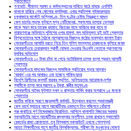
প্রতিবেদনে
গণভোট, সীমান্ত সুরক্ষা ও কর্মসংস্থানের দাবিতে মাঠে নামছে এনসিপি
ঘানাকে হারিয়ে শেষ ষোলোয় কলম্বিয়া, এবার প্রতিপক্ষ সুইজারল্যান্ড
চকবাজারে মার্কেটে অগ্নিকাণ্ড, তিন ঘণ্টার চেষ্টায় নিয়ন্ত্রণে আগুন
কেপ ভার্দের লড়াকু ফুটবলে মুগ্ধ নেটিজেনরা, প্রশংসায় ভাসছে ফেসবুক
মাকে স্মরণ করে তারেক রহমান: বিচারের নামে অবিচার করা যাবে না
নারায়ণগঞ্জে অভিযানে পুলিশের ওপর হামলা, মূল অভিযুক্ত দুই ভাই গ্রেপ্তার
বিশ্বনেতাদের সঙ্গে বৈঠকে আগ্রাসনের বিরুদ্ধে কঠোর অবস্থান জানাল ইরান
সোনারগাঁওয়ে আসামি ধরতে গিয়ে তিন পুলিশ সদস্যসহ চারজনকে কুপিয়ে জখম
সোনারগাঁওয়ে চেয়ারম্যান প্রার্থী ঘোষনা দেওয়ায় বিএনপি নেতাকে প্রাণনাশের
হুমকির অভিযোগ
সোনারগাঁওয়ে ১০ টাকা চাঁদা না পেয়ে অটোরিকসা চালক হত্যা প্রধান আসামী
গ্রেপ্তার
সোনারগাঁওয়ে মাদকের বিরুদ্ধে সামাজিক প্রতিরোধ গড়ার আহ্বান
‘বরবাদ’-এর পর আবারও এক হচ্ছেন শাকিব-হৃদয়
বিদেশি শিল্পীদের কনসার্ট বারবার স্থগিত, অনিশ্চয়তায় আয়োজক-দর্শক
স্বামীকে হত্যা করে মরদেহ ৬ টুকরা, স্ত্রীর মৃত্যুদণ্ড
সোনারগাঁয়ে অবৈধ ফুটপাত দখল ও রাস্তায় পার্কিং করার অপরাধে ১৫ জনকে
গ্রেফতার
জাতীয় কবিকে স্মরণে বছরব্যাপী কর্মসূচি, উদ্বোধন করলেন প্রধানমন্ত্রী
কেপ ভার্দে ম্যাচের আগে আর্জেন্টিনার একাদশে তিন পজিশনে ধোঁয়াশা
গরু জবাইয়ে পূর্ণ নিষেধাজ্ঞার বিরোধিতা, আপিলে থালাপতি বিজয়ের সরকার
নকআউটের আগে আর্জেন্টিনার রুদ্ধদ্বার অনুশীলন, চমক রাখছেন স্কালোনি
রেকর্ডের রাজা রোনালদো, তবু বিশ্বকাপ নকআউটে এখনো গোলশূন্য!
আহত শিক্ষার্থীদের পাশে জাতীয় বিশ্ববিদ্যালয়, পরীক্ষা ফি মওকুফের ঘোষণা