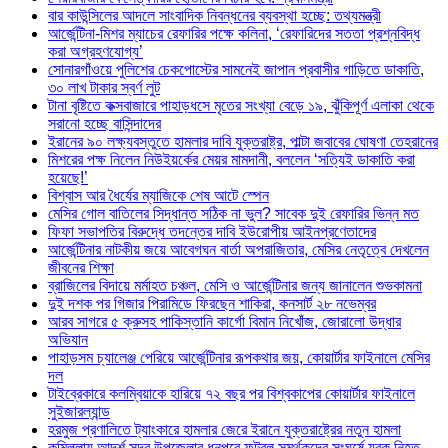
বার কাউন্সিলের আদলে সাংবাদিক নিবন্ধনের ব্যবস্থা হচ্ছে: তথ্যমন্ত্রী
আর্জেন্টিনা-মিশর ম্যাচের রেফারির পক্ষে কলিনা, ‘রেফারিদের সততা প্রশ্নবিদ্ধ
করা অগ্রহণযোগ্য’
সোনারগাঁওয়ে পুলিশের চেকপোস্টের সামনেই জাপান প্রবাসীর গাড়িতে ডাকাতি,
৩০ লাখ টাকার স্বর্ণ লুট
টানা বৃষ্টিতে কক্সবাজারে পাহাড়ধসে মৃতের সংখ্যা বেড়ে ১৯, ঝুঁকিপূর্ণ এলাকা থেকে
সরানো হচ্ছে বাসিন্দাদের
ইরানের ৯০ লক্ষ্যবস্তুতে হামলার দাবি যুক্তরাষ্ট্র, পাল্টা জবাবের ঘোষণা তেহরানের
মিশরের পক্ষ নিলেন নিউইয়র্কের মেয়র মামদানী, বললেন ‘সত্যিই ডাকাতি করা
হয়েছে!’
বিশ্বাস আর ধৈর্যের ম্যাজিকে শেষ আটে স্পেন
মেসির গোল বাতিলের সিদ্ধান্ত সঠিক না ভুল? সাবেক দুই রেফারির ভিন্ন মত
ফিফা সভাপতির বিরুদ্ধে তদন্তের দাবি ইউরোপীয় আইনপ্রণেতাদের
আর্জেন্টিনার নাটকীয় জয়ে আবেগঘন বার্তা অপরাজিতার, মেসির নেতৃত্বে দেখলেন
জীবনের শিক্ষা
ব্রাজিলের বিদায়ে মর্মাহত চঞ্চল, মেসি ও আর্জেন্টিনার জন্য জানালেন শুভকামনা
দুই দশক পর গিজার পিরামিডে ফিরছেন শাকিরা, কনসার্ট ২৮ নভেম্বর
আরব সাগরে ৫ ক্রুসহ পাকিস্তানি কার্গো বিমান নিখোঁজ, জোরালো উদ্ধার
অভিযান
পাহাড়সম চ্যালেঞ্জ পেরিয়ে আর্জেন্টিনার রূপকথার জয়, কোয়ার্টার ফাইনালে মেসির
দল
টাইব্রেকারে কলম্বিয়াকে হারিয়ে ৭২ বছর পর বিশ্বকাপের কোয়ার্টার ফাইনালে
সুইজারল্যান্ড
হরমুজ প্রণালিতে ট্যাংকারে হামলার জেরে ইরানে যুক্তরাষ্ট্রের নতুন হামলা
কুমিল্লায় আদর্শ সদর উপজেলার ধনপুরে ফুটবল সমর্থকদের সংঘর্ষে যুবক নিহত