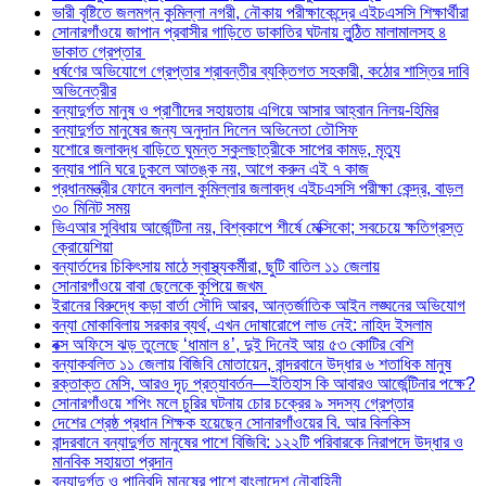
ভারী বৃষ্টিতে জলমগ্ন কুমিল্লা নগরী, নৌকায় পরীক্ষাকেন্দ্রে এইচএসসি শিক্ষার্থীরা
সোনারগাঁওয়ে জাপান প্রবাসীর গাড়িতে ডাকাতির ঘটনায় লুন্ঠিত মালামালসহ ৪
ডাকাত গ্রেপ্তার
ধর্ষণের অভিযোগে গ্রেপ্তার শ্রাবন্তীর ব্যক্তিগত সহকারী, কঠোর শাস্তির দাবি
অভিনেত্রীর
বন্যাদুর্গত মানুষ ও প্রাণীদের সহায়তায় এগিয়ে আসার আহ্বান নিলয়-হিমির
বন্যাদুর্গত মানুষের জন্য অনুদান দিলেন অভিনেতা তৌসিফ
যশোরে জলাবদ্ধ বাড়িতে ঘুমন্ত স্কুলছাত্রীকে সাপের কামড়, মৃত্যু
বন্যার পানি ঘরে ঢুকলে আতঙ্ক নয়, আগে করুন এই ৭ কাজ
প্রধানমন্ত্রীর ফোনে বদলাল কুমিল্লার জলাবদ্ধ এইচএসসি পরীক্ষা কেন্দ্র, বাড়ল
৩০ মিনিট সময়
ভিএআর সুবিধায় আর্জেন্টিনা নয়, বিশ্বকাপে শীর্ষে মেক্সিকো; সবচেয়ে ক্ষতিগ্রস্ত
ক্রোয়েশিয়া
বন্যার্তদের চিকিৎসায় মাঠে স্বাস্থ্যকর্মীরা, ছুটি বাতিল ১১ জেলায়
সোনারগাঁওয়ে বাবা ছেলেকে কুপিয়ে জখম
ইরানের বিরুদ্ধে কড়া বার্তা সৌদি আরব, আন্তর্জাতিক আইন লঙ্ঘনের অভিযোগ
বন্যা মোকাবিলায় সরকার ব্যর্থ, এখন দোষারোপে লাভ নেই: নাহিদ ইসলাম
বক্স অফিসে ঝড় তুলেছে ‘ধামাল ৪’, দুই দিনেই আয় ৫৩ কোটির বেশি
বন্যাকবলিত ১১ জেলায় বিজিবি মোতায়েন, বান্দরবানে উদ্ধার ৬ শতাধিক মানুষ
রক্তাক্ত মেসি, আরও দৃঢ় প্রত্যাবর্তন—ইতিহাস কি আবারও আর্জেন্টিনার পক্ষে?
সোনারগাঁওয়ে শপিং মলে চুরির ঘটনায় চোর চক্রের ৯ সদস্য গ্রেপ্তার
দেশের শ্রেষ্ঠ প্রধান শিক্ষক হয়েছেন সোনারগাঁওয়ের বি. আর বিলকিস
বান্দরবানে বন্যাদুর্গত মানুষের পাশে বিজিবি: ১২২টি পরিবারকে নিরাপদে উদ্ধার ও
মানবিক সহায়তা প্রদান
বন্যাদুর্গত ও পানিবন্দি মানুষের পাশে বাংলাদেশ নৌবাহিনী