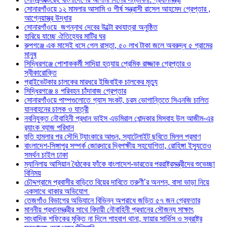
সোনারগাঁওয়ে ১২ মামলার আসামি ও শীর্ষ সন্ত্রাসী রাসেল আহমেদ গ্রেপ্তার ,
আগ্নেয়াস্ত্র উদ্ধার
সোনারগাঁওয়ে জগন্নাথ দেবের উল্টো রথযাত্রা অনুষ্ঠিত
হারিয়ে যাচ্ছে ঐতিহ্যের মাটির ঘর
রুপগঞ্জে এক মাসেই ধসে গেল রাস্তা, ৫০ লাখ টাকা জলে অবরুদ্ধ ৫ গ্রামের
মানুষ
সিদ্ধিরগঞ্জে পোশাককর্মী সাদিয়া হত্যায় প্রেমিক রাজ্জাক গ্রেপ্তার ও
স্বীকারোক্তি
প্রাইভেটকার চালকের মারধরে ইজিবাইক চালকের মৃত্যু
সিদ্ধিরগঞ্জে ৪ পরিবহন চাঁদাবাজ গ্রেপ্তার
সোনারগাঁওয়ে পাম্পগুলোতে গ্যাস সংকট, চরম ভোগান্তিতে সিএনজি চালিত
যানবাহনের চালক ও যাত্রী
নবনিযুক্ত নৌবাহিনী প্রধান ভাইস এডমিরাল খোন্দকার মিসবাহ উল আজীম-এর
র‍্যাংক ব্যাজ পরিধান
হুতি হামলার পর সৌদি ট্যাংকারে আগুন, স্যাটেলাইট ছবিতে মিলল প্রমাণ
বাংলাদেশ-সিঙ্গাপুর সম্পর্ক জোরদারে দ্বিপক্ষীয় সহযোগিতা, রোহিঙ্গা ইস্যুতেও
সমর্থন চাইল ঢাকা
ম্যানিলায় আসিয়ান বৈঠকের ফাঁকে বাংলাদেশ-ভারতের পররাষ্ট্রমন্ত্রীদের শুভেচ্ছা
বিনিময়
চৌদ্দগ্রামে প্রবাসীর বাড়িতে বিয়ের দাবিতে তরুণী’র অনশন, বাসা ভাড়া নিয়ে
একসাথে থাকার অভিযোগ
তেজগাঁও বিভাগের অভিযানে বিভিন্ন অপরাধে জড়িত ৫৭ জন গ্রেফতার
মাননীয় প্রধানমন্ত্রীর সাথে বিদায়ী নৌবাহিনী প্রধানের সৌজন্য সাক্ষাৎ
সাংবাদিক শফিকের মুক্তি না দিলে শাহবাগ থানা, ফায়ার সার্ভিস ও স্বরাষ্ট্র