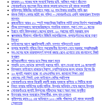
সুন্দরবন-১২ লঞ্চের সঙ্গে সংঘর্ষে ট্রলার ডুবি, আটজন প্রাণে বাঁচলেন
সোনারগাঁওয়ে মুচলেকা দিয়ে মাদক ব্যবসা ছাড়লেন দুই মাদক ব্যবসায়ী
কুমিল্লায় বিজিবির অভিযানে প্রায় ৭৫ লাখ টাকার ভারতীয় শাড়ি জব্দ
মাদক নির্মূলে খেলার মাঠই বড় শক্তি – সোনারগাঁওয়ে এমপি আজহারুল ইসলাম
মান্নান
রাজধানীতে আরও ৫০ স্পটে স্বয়ংক্রিয় ট্রাফিক লাইট চালুর নির্দেশ প্রধানমন্ত্রীর
তীব্র তাপপ্রবাহে আলজেরিয়াজুড়ে শতাধিক দাবানল, প্রাণ গেল ১১ জনের
ইরানে পানি বিশুদ্ধকরণ কেন্দ্রে হামলা, ২০ গ্রামের পানি সরবরাহ বন্ধ
কক্সবাজার সীমান্ত পরিদর্শনে বিজিবি মহাপরিচালক, বন্যাদুর্গতদের মাঝে ত্রাণ
বিতরণ
ফাইনালের আগে আত্মবিশ্বাসী মেসি, দলগত শক্তিতেই ভরসা
বন্যার ক্ষয়ক্ষতি পুষিয়ে নিতে প্রয়োজনীয় উদ্যোগ নেবে সরকার: স্বরাষ্ট্রমন্ত্রী
সব দেশের সঙ্গে ভারসাম্যপূর্ণ সম্পর্ক বজায় রেখে এগোতে চায় বাংলাদেশ: মির্জা
ফখরুল
বালিয়াডাঙ্গীতে পুকূরে ডুবে শিশুর করুণ মৃত্যু
পাহাড়ি ঢলে বেড়েছে কাপ্তাই হ্রদের পানি, খুলে দেওয়া হলো ১৬ জলকপাট
বিশ্বকাপ ফাইনালে থাকছেন ট্রাম্প, চ্যাম্পিয়নদের জন্য থাকছে বিশেষ রিং
২০ জুলাই প্রকাশ হচ্ছে না এসএসসির ফল, জানালো শিক্ষা বোর্ড
কোলের সেই শিশুই এখন ফাইনালে মেসির প্রতিপক্ষ
সোনারগাঁওয়ে মাদক বিরোধী র‌্যালী করায় যুবককে কুপিয়ে ও পিটিয়ে জখম
নিহত ফায়ার সার্ভিসের ডুবুরি সাদিক, উদ্ধার অভিযান শেষে মরদেহ উদ্ধার
সোনারগাঁওয়ে জুলাই বিপ্লবের শহীদদের স্মরণে স্মরণ সভা অনুষ্ঠিত
উত্তরায় সড়ক অবরোধে শিক্ষার্থীরা, বন্ধ যান চলাচল
কুমিল্লায় র‍্যাব-১১ এর অভিযানে ১০০ কেজি গাঁজাসহ দুই মাদক ব্যবসায়ী
গ্রেফতার