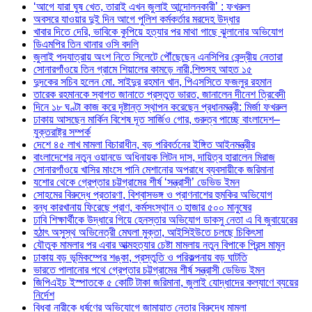
‘আগে যারা ঘুষ খেত, তারাই এখন জুলাই আন্দোলনকারী’ : ফখরুল
অবসরে যাওয়ার দুই দিন আগে পুলিশ কর্মকর্তার মরদেহ উদ্ধার
খাবার দিতে দেরি, ভাবিকে কুপিয়ে হত্যার পর মাথা গাছে ঝুলানোর অভিযোগ
ডিএমপির তিন থানার ওসি বদলি
জুলাই পদযাত্রায় অংশ নিতে সিলেটে পৌঁছেছেন এনসিপির কেন্দ্রীয় নেতারা
সোনারগাঁওয়ে তিন গ্রামে শিয়ালের কামড়ে নারী,শিশুসহ আহত ১৫
দুদকের সচিব হলেন মো. সাইদুর রহমান খান, পিএসসিতে ফজলুর রহমান
তারেক রহমানকে স্বাগত জানাতে প্রস্তুত ভারত, জানালেন দীনেশ ত্রিবেদী
দিনে ১৮ ঘণ্টা কাজ করে দৃষ্টান্ত স্থাপন করেছেন প্রধানমন্ত্রী: মির্জা ফখরুল
ঢাকায় আসছেন মার্কিন বিশেষ দূত সার্জিও গোর, গুরুত্ব পাচ্ছে বাংলাদেশ–
যুক্তরাষ্ট্র সম্পর্ক
দেশে ৪৫ লাখ মামলা বিচারাধীন, বড় পরিবর্তনের ইঙ্গিত আইনমন্ত্রীর
বাংলাদেশের নতুন ওয়ানডে অধিনায়ক লিটন দাস, দায়িত্ব হারালেন মিরাজ
সোনারগাঁওয়ে খাসির মাংসে পানি মেশানোর অপরাধে ব্যবসায়ীকে জরিমানা
যশোর থেকে গ্রেপ্তার চট্টগ্রামের শীর্ষ ‘সন্ত্রাসী’ ডেভিড ইমন
সোহমের বিরুদ্ধে প্রতারণা, বিশ্বাসভঙ্গ ও প্রাণনাশের হুমকির অভিযোগ
বন্ধ কারখানায় ফিরেছে প্রাণ, কর্মসংস্থান ৩ হাজার ৫০০ মানুষের
ঢাবি শিক্ষার্থীকে উদ্ধারে গিয়ে হেনস্তার অভিযোগ ডাকসু নেতা এ বি জুবায়েরের
হঠাৎ অসুস্থ অভিনেত্রী মেঘলা মুক্তা, আইসিইউতে চলছে চিকিৎসা
যৌতুক মামলার পর এবার আত্মহত্যার চেষ্টা মামলায় নতুন বিপাকে প্রিন্স মামুন
ঢাকায় বড় ভূমিকম্পের শঙ্কা, প্রস্তুতি ও পরিকল্পনায় বড় ঘাটতি
ভারতে পালানোর পথে গ্রেপ্তার চট্টগ্রামের শীর্ষ সন্ত্রাসী ডেভিড ইমন
জিপিএইচ ইস্পাতকে ৫ কোটি টাকা জরিমানা, জুলাই যোদ্ধাদের কল্যাণে ব্যয়ের
নির্দেশ
বিধবা নারীকে ধর্ষণের অভিযোগে জামায়াত নেতার বিরুদ্ধে মামলা