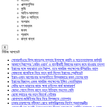
মতামত
এক্সক্লুসিভ
কৃষি
আইন-আদালত
শিল্প ও সাহিত্য
অপরাধ
গণমাধ্যম
জবস
প্রবাস
রান্না বান্না
X
নিউজ আপডেট
সোনারগাঁওয়ে বিশ্ব মাতৃদুগ্ধ সপ্তাহ উপলক্ষে র‍্যালি ও সচেতনতামূলক কর্মসূচি
আকাশে ট্রাম্পের ‘মেরিন ওয়ান’ ও যাত্রীবাহী বিমানের দূরত্ব কমে যাওয়ায় তদন্ত
ইরানের সঙ্গে সমঝোতা চান ট্রাম্প, তবে সামরিক পদক্ষেপের হুঁশিয়ারিও বহাল
মোজতবা খামেনিকে নিয়ে নতুন বার্তা দিলেন ইরানের প্রেসিডেন্ট
ইরান-ওমান আলোচনার অগ্রগতিতে বিশ্ববাজারে কমল তেলের দাম
ইরানের বিরুদ্ধে একক সামরিক পদক্ষেপের ইঙ্গিত নেতানিয়াহুর
মেটার ভুলে ভারতের কাছে ক্ষমা চাইলেন মার্ক জাকারবার্গ
জোড়া গোলে লিগস কাপে নতুন ইতিহাস গড়লেন মেসি
রেমো ম্যাচের পর নতুন বিতর্কে নেইমার
রোনালদো-জর্জিইনার বিয়ে নিয়ে বিশ্বজুড়ে তোলপাড়
ঢাকার চারপাশের নদীদূষণ রোধে কর্মপরিকল্পনার নির্দেশ প্রধানমন্ত্রীর