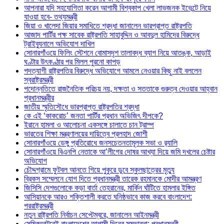
আপনারা যদি সহযোগিতা করেন আগামী বিশ্বকাপ খেলা লাভজনক ইভেন্টে নিয়ে
যাওয়া হবে- তথ্যমন্ত্রী
জিয়া ও খালেদা জিয়ার সমাধিতে শ্রদ্ধা জানালেন ভারপ্রাপ্ত রাষ্ট্রপতি
আজাদ পার্টির পক্ষ সাবেক রাষ্ট্রপতি সাহাবুদ্দিন ও আবদুল হামিদের বিরুদ্ধে
ট্রাইব্যুনালে অভিযোগ দাখিল
সোনারগাঁওয়ে ফিলিং স্টেশনে বোমাসদৃশ তালাবদ্ধ ব্যাগ নিয়ে আতঙ্ক, আড়াই
ঘণ্টার উৎকণ্ঠার পর মিলল পুরনো কাপড়
পদত্যাগী রাষ্ট্রপতির বিরুদ্ধে অভিযোগে আমলে নেওয়ার কিছু নাই বললেন
স্বরাষ্ট্রমন্ত্রী
পদোন্নতিতে রাজনৈতিক পরিচয় নয়, দক্ষতা ও সততাকে গুরুত্ব দেওয়ার আহ্বান
প্রধানমন্ত্রীর
জাতীয় স্মৃতিসৌধে ভারপ্রাপ্ত রাষ্ট্রপতির শ্রদ্ধা
কে এই ‘কাকরোচ’ জনতা পার্টির প্রধান অভিজিৎ দীপকে?
ইরানে হামলা ও আলোচনা একসঙ্গে চালাতে চান ট্রাম্প
ভারতের শিক্ষা মন্ত্রণালয়ের দায়িত্বে প্রলহাদ জোশী
সোনারগাঁওয়ে ডেঙ্গু প্রতিরোধে জনসচেতনতামূলক সভা ও র‍্যালি
সোনারগাঁওয়ে বিএনপি নেতাকে আ’লীগের দোষর আখ্যা দিয়ে জমি দখলের চেষ্টার
অভিযোগ
চৌদ্দগ্রামে ফুটবল আনতে গিয়ে পুকুরে ডুবে স্কুলছাত্রের মৃত্যু
ব্রিকস সম্মেলনে যোগ দিতে প্রধানমন্ত্রী তারেক রহমানকে মোদীর আমন্ত্রণ
জিসিসি দেশগুলোকে কড়া বার্তা তেহরানের, মার্কিন ঘাঁটিতে হামলার ইঙ্গিত
আসিয়ানকে আরও শক্তিশালী করতে ঘনিষ্ঠভাবে কাজ করবে বাংলাদেশ:
পররাষ্ট্রমন্ত্রী
নতুন রাষ্ট্রপতি নির্বাচন সেপ্টেম্বরে, জানালেন আইনমন্ত্রী
সেমিকন্ডাক্টরেই বাংলাদেশের আগামী দিনের সম্ভাবনা: প্রধানমন্ত্রী