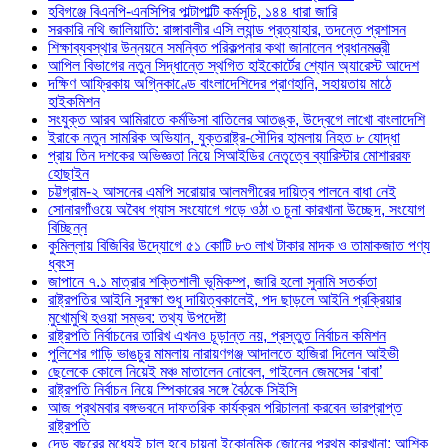
হবিগঞ্জে বিএনপি-এনসিপির পাল্টাপাল্টি কর্মসূচি, ১৪৪ ধারা জারি
সরকারি নথি জালিয়াতি: রাঙ্গাবালীর এসি ল্যান্ড প্রত্যাহার, তদন্তে প্রশাসন
শিক্ষাব্যবস্থার উন্নয়নে সমন্বিত পরিকল্পনার কথা জানালেন প্রধানমন্ত্রী
আপিল বিভাগের নতুন সিদ্ধান্তে স্থগিত হাইকোর্টের শ্যোন অ্যারেস্ট আদেশ
দক্ষিণ আফ্রিকায় অগ্নিকাণ্ডে বাংলাদেশিদের প্রাণহানি, সহায়তায় মাঠে
হাইকমিশন
সংযুক্ত আরব আমিরাতে কর্মভিসা বাতিলের আতঙ্ক, উদ্বেগে লাখো বাংলাদেশি
ইরাকে নতুন সামরিক অভিযান, যুক্তরাষ্ট্র-সৌদির হামলায় নিহত ৮ যোদ্ধা
প্রায় তিন দশকের অভিজ্ঞতা নিয়ে সিআইডির নেতৃত্বে ব্যারিস্টার মোশাররফ
হোছাইন
চট্টগ্রাম-২ আসনের এমপি সরোয়ার আলমগীরের দায়িত্ব পালনে বাধা নেই
সোনারগাঁওয়ে অবৈধ গ্যাস সংযোগে গড়ে ওঠা ৩ চুনা কারখানা উচ্ছেদ, সংযোগ
বিচ্ছিন্ন
কুমিল্লায় বিজিবির উদ্যোগে ৫১ কোটি ৮৩ লাখ টাকার মাদক ও তামাকজাত পণ্য
ধ্বংস
জাপানে ৭.১ মাত্রার শক্তিশালী ভূমিকম্প, জারি হলো সুনামি সতর্কতা
রাষ্ট্রপতির আইনি সুরক্ষা শুধু দায়িত্বকালেই, পদ ছাড়লে আইনি প্রক্রিয়ার
মুখোমুখি হওয়া সম্ভব: তথ্য উপদেষ্টা
রাষ্ট্রপতি নির্বাচনের তারিখ এখনও চূড়ান্ত নয়, প্রস্তুত নির্বাচন কমিশন
পুলিশের গাড়ি ভাঙচুর মামলায় নারায়ণগঞ্জ আদালতে হাজিরা দিলেন আইভী
ছেলেকে কোলে নিয়েই মঞ্চ মাতালেন নোবেল, গাইলেন জেমসের ‘বাবা’
রাষ্ট্রপতি নির্বাচন নিয়ে স্পিকারের সঙ্গে বৈঠকে সিইসি
আজ প্রথমবার বঙ্গভবনে দাফতরিক কার্যক্রম পরিচালনা করবেন ভারপ্রাপ্ত
রাষ্ট্রপতি
দেড় বছরের মধ্যেই চালু হবে চায়না ইকোনমিক জোনের প্রথম কারখানা: আশিক