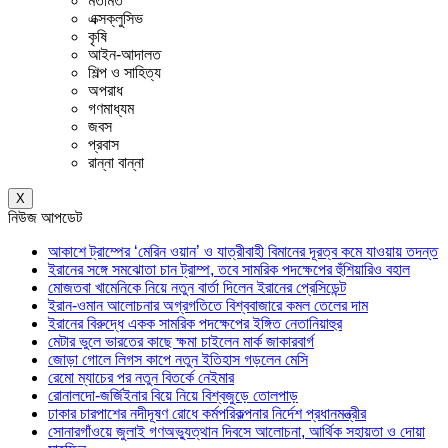
মতামত
এক্সক্লুসিভ
কৃষি
আইন-আদালত
শিল্প ও সাহিত্য
অপরাধ
গণমাধ্যম
জবস
প্রবাস
রান্না বান্না
X
নিউজ আপডেট
আকাশে ট্রাম্পের ‘মেরিন ওয়ান’ ও যাত্রীবাহী বিমানের দূরত্ব কমে যাওয়ায় তদন্ত
ইরানের সঙ্গে সমঝোতা চান ট্রাম্প, তবে সামরিক পদক্ষেপের হুঁশিয়ারিও বহাল
মোজতবা খামেনিকে নিয়ে নতুন বার্তা দিলেন ইরানের প্রেসিডেন্ট
ইরান-ওমান আলোচনার অগ্রগতিতে বিশ্ববাজারে কমল তেলের দাম
ইরানের বিরুদ্ধে একক সামরিক পদক্ষেপের ইঙ্গিত নেতানিয়াহুর
মেটার ভুলে ভারতের কাছে ক্ষমা চাইলেন মার্ক জাকারবার্গ
জোড়া গোলে লিগস কাপে নতুন ইতিহাস গড়লেন মেসি
রেমো ম্যাচের পর নতুন বিতর্কে নেইমার
রোনালদো-জর্জিইনার বিয়ে নিয়ে বিশ্বজুড়ে তোলপাড়
ঢাকার চারপাশের নদীদূষণ রোধে কর্মপরিকল্পনার নির্দেশ প্রধানমন্ত্রীর
সোনারগাঁওয়ে জুলাই গণঅভ্যুত্থান দিবসে আলোচনা, আর্থিক সহায়তা ও দোয়া