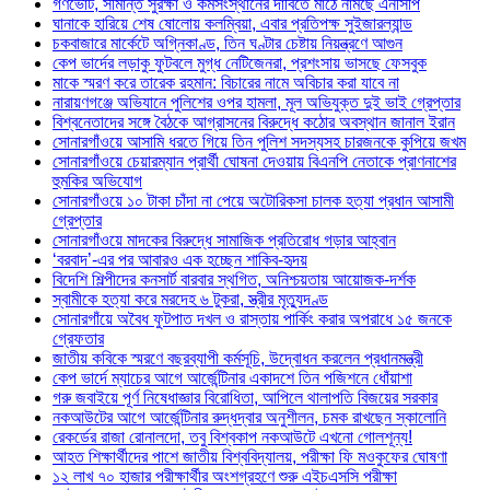
গণভোট, সীমান্ত সুরক্ষা ও কর্মসংস্থানের দাবিতে মাঠে নামছে এনসিপি
ঘানাকে হারিয়ে শেষ ষোলোয় কলম্বিয়া, এবার প্রতিপক্ষ সুইজারল্যান্ড
চকবাজারে মার্কেটে অগ্নিকাণ্ড, তিন ঘণ্টার চেষ্টায় নিয়ন্ত্রণে আগুন
কেপ ভার্দের লড়াকু ফুটবলে মুগ্ধ নেটিজেনরা, প্রশংসায় ভাসছে ফেসবুক
মাকে স্মরণ করে তারেক রহমান: বিচারের নামে অবিচার করা যাবে না
নারায়ণগঞ্জে অভিযানে পুলিশের ওপর হামলা, মূল অভিযুক্ত দুই ভাই গ্রেপ্তার
বিশ্বনেতাদের সঙ্গে বৈঠকে আগ্রাসনের বিরুদ্ধে কঠোর অবস্থান জানাল ইরান
সোনারগাঁওয়ে আসামি ধরতে গিয়ে তিন পুলিশ সদস্যসহ চারজনকে কুপিয়ে জখম
সোনারগাঁওয়ে চেয়ারম্যান প্রার্থী ঘোষনা দেওয়ায় বিএনপি নেতাকে প্রাণনাশের
হুমকির অভিযোগ
সোনারগাঁওয়ে ১০ টাকা চাঁদা না পেয়ে অটোরিকসা চালক হত্যা প্রধান আসামী
গ্রেপ্তার
সোনারগাঁওয়ে মাদকের বিরুদ্ধে সামাজিক প্রতিরোধ গড়ার আহ্বান
‘বরবাদ’-এর পর আবারও এক হচ্ছেন শাকিব-হৃদয়
বিদেশি শিল্পীদের কনসার্ট বারবার স্থগিত, অনিশ্চয়তায় আয়োজক-দর্শক
স্বামীকে হত্যা করে মরদেহ ৬ টুকরা, স্ত্রীর মৃত্যুদণ্ড
সোনারগাঁয়ে অবৈধ ফুটপাত দখল ও রাস্তায় পার্কিং করার অপরাধে ১৫ জনকে
গ্রেফতার
জাতীয় কবিকে স্মরণে বছরব্যাপী কর্মসূচি, উদ্বোধন করলেন প্রধানমন্ত্রী
কেপ ভার্দে ম্যাচের আগে আর্জেন্টিনার একাদশে তিন পজিশনে ধোঁয়াশা
গরু জবাইয়ে পূর্ণ নিষেধাজ্ঞার বিরোধিতা, আপিলে থালাপতি বিজয়ের সরকার
নকআউটের আগে আর্জেন্টিনার রুদ্ধদ্বার অনুশীলন, চমক রাখছেন স্কালোনি
রেকর্ডের রাজা রোনালদো, তবু বিশ্বকাপ নকআউটে এখনো গোলশূন্য!
আহত শিক্ষার্থীদের পাশে জাতীয় বিশ্ববিদ্যালয়, পরীক্ষা ফি মওকুফের ঘোষণা
১২ লাখ ৭০ হাজার পরীক্ষার্থীর অংশগ্রহণে শুরু এইচএসসি পরীক্ষা