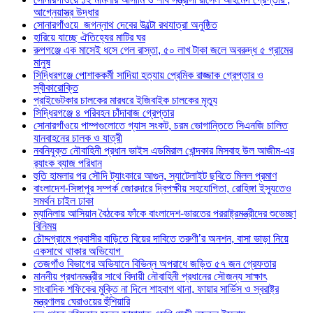
আগ্নেয়াস্ত্র উদ্ধার
সোনারগাঁওয়ে জগন্নাথ দেবের উল্টো রথযাত্রা অনুষ্ঠিত
হারিয়ে যাচ্ছে ঐতিহ্যের মাটির ঘর
রুপগঞ্জে এক মাসেই ধসে গেল রাস্তা, ৫০ লাখ টাকা জলে অবরুদ্ধ ৫ গ্রামের
মানুষ
সিদ্ধিরগঞ্জে পোশাককর্মী সাদিয়া হত্যায় প্রেমিক রাজ্জাক গ্রেপ্তার ও
স্বীকারোক্তি
প্রাইভেটকার চালকের মারধরে ইজিবাইক চালকের মৃত্যু
সিদ্ধিরগঞ্জে ৪ পরিবহন চাঁদাবাজ গ্রেপ্তার
সোনারগাঁওয়ে পাম্পগুলোতে গ্যাস সংকট, চরম ভোগান্তিতে সিএনজি চালিত
যানবাহনের চালক ও যাত্রী
নবনিযুক্ত নৌবাহিনী প্রধান ভাইস এডমিরাল খোন্দকার মিসবাহ উল আজীম-এর
র‍্যাংক ব্যাজ পরিধান
হুতি হামলার পর সৌদি ট্যাংকারে আগুন, স্যাটেলাইট ছবিতে মিলল প্রমাণ
বাংলাদেশ-সিঙ্গাপুর সম্পর্ক জোরদারে দ্বিপক্ষীয় সহযোগিতা, রোহিঙ্গা ইস্যুতেও
সমর্থন চাইল ঢাকা
ম্যানিলায় আসিয়ান বৈঠকের ফাঁকে বাংলাদেশ-ভারতের পররাষ্ট্রমন্ত্রীদের শুভেচ্ছা
বিনিময়
চৌদ্দগ্রামে প্রবাসীর বাড়িতে বিয়ের দাবিতে তরুণী’র অনশন, বাসা ভাড়া নিয়ে
একসাথে থাকার অভিযোগ
তেজগাঁও বিভাগের অভিযানে বিভিন্ন অপরাধে জড়িত ৫৭ জন গ্রেফতার
মাননীয় প্রধানমন্ত্রীর সাথে বিদায়ী নৌবাহিনী প্রধানের সৌজন্য সাক্ষাৎ
সাংবাদিক শফিকের মুক্তি না দিলে শাহবাগ থানা, ফায়ার সার্ভিস ও স্বরাষ্ট্র
মন্ত্রণালয় ঘেরাওয়ের হুঁশিয়ারি