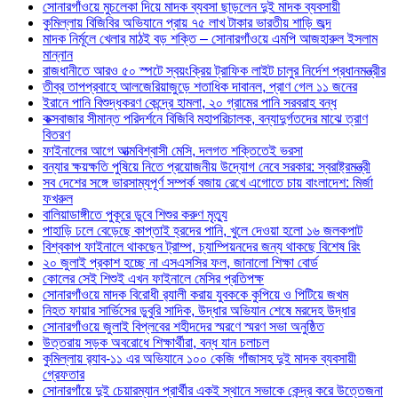
সোনারগাঁওয়ে মুচলেকা দিয়ে মাদক ব্যবসা ছাড়লেন দুই মাদক ব্যবসায়ী
কুমিল্লায় বিজিবির অভিযানে প্রায় ৭৫ লাখ টাকার ভারতীয় শাড়ি জব্দ
মাদক নির্মূলে খেলার মাঠই বড় শক্তি – সোনারগাঁওয়ে এমপি আজহারুল ইসলাম
মান্নান
রাজধানীতে আরও ৫০ স্পটে স্বয়ংক্রিয় ট্রাফিক লাইট চালুর নির্দেশ প্রধানমন্ত্রীর
তীব্র তাপপ্রবাহে আলজেরিয়াজুড়ে শতাধিক দাবানল, প্রাণ গেল ১১ জনের
ইরানে পানি বিশুদ্ধকরণ কেন্দ্রে হামলা, ২০ গ্রামের পানি সরবরাহ বন্ধ
কক্সবাজার সীমান্ত পরিদর্শনে বিজিবি মহাপরিচালক, বন্যাদুর্গতদের মাঝে ত্রাণ
বিতরণ
ফাইনালের আগে আত্মবিশ্বাসী মেসি, দলগত শক্তিতেই ভরসা
বন্যার ক্ষয়ক্ষতি পুষিয়ে নিতে প্রয়োজনীয় উদ্যোগ নেবে সরকার: স্বরাষ্ট্রমন্ত্রী
সব দেশের সঙ্গে ভারসাম্যপূর্ণ সম্পর্ক বজায় রেখে এগোতে চায় বাংলাদেশ: মির্জা
ফখরুল
বালিয়াডাঙ্গীতে পুকূরে ডুবে শিশুর করুণ মৃত্যু
পাহাড়ি ঢলে বেড়েছে কাপ্তাই হ্রদের পানি, খুলে দেওয়া হলো ১৬ জলকপাট
বিশ্বকাপ ফাইনালে থাকছেন ট্রাম্প, চ্যাম্পিয়নদের জন্য থাকছে বিশেষ রিং
২০ জুলাই প্রকাশ হচ্ছে না এসএসসির ফল, জানালো শিক্ষা বোর্ড
কোলের সেই শিশুই এখন ফাইনালে মেসির প্রতিপক্ষ
সোনারগাঁওয়ে মাদক বিরোধী র‌্যালী করায় যুবককে কুপিয়ে ও পিটিয়ে জখম
নিহত ফায়ার সার্ভিসের ডুবুরি সাদিক, উদ্ধার অভিযান শেষে মরদেহ উদ্ধার
সোনারগাঁওয়ে জুলাই বিপ্লবের শহীদদের স্মরণে স্মরণ সভা অনুষ্ঠিত
উত্তরায় সড়ক অবরোধে শিক্ষার্থীরা, বন্ধ যান চলাচল
কুমিল্লায় র‍্যাব-১১ এর অভিযানে ১০০ কেজি গাঁজাসহ দুই মাদক ব্যবসায়ী
গ্রেফতার
সোনারগাঁয়ে দুই চেয়ারম্যান প্রার্থীর একই স্থানে সভাকে কেন্দ্র করে উত্তেজনা