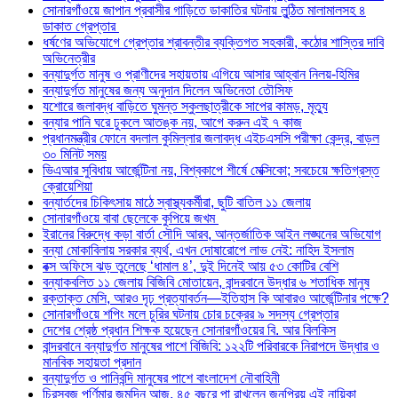
সোনারগাঁওয়ে জাপান প্রবাসীর গাড়িতে ডাকাতির ঘটনায় লুন্ঠিত মালামালসহ ৪
ডাকাত গ্রেপ্তার
ধর্ষণের অভিযোগে গ্রেপ্তার শ্রাবন্তীর ব্যক্তিগত সহকারী, কঠোর শাস্তির দাবি
অভিনেত্রীর
বন্যাদুর্গত মানুষ ও প্রাণীদের সহায়তায় এগিয়ে আসার আহ্বান নিলয়-হিমির
বন্যাদুর্গত মানুষের জন্য অনুদান দিলেন অভিনেতা তৌসিফ
যশোরে জলাবদ্ধ বাড়িতে ঘুমন্ত স্কুলছাত্রীকে সাপের কামড়, মৃত্যু
বন্যার পানি ঘরে ঢুকলে আতঙ্ক নয়, আগে করুন এই ৭ কাজ
প্রধানমন্ত্রীর ফোনে বদলাল কুমিল্লার জলাবদ্ধ এইচএসসি পরীক্ষা কেন্দ্র, বাড়ল
৩০ মিনিট সময়
ভিএআর সুবিধায় আর্জেন্টিনা নয়, বিশ্বকাপে শীর্ষে মেক্সিকো; সবচেয়ে ক্ষতিগ্রস্ত
ক্রোয়েশিয়া
বন্যার্তদের চিকিৎসায় মাঠে স্বাস্থ্যকর্মীরা, ছুটি বাতিল ১১ জেলায়
সোনারগাঁওয়ে বাবা ছেলেকে কুপিয়ে জখম
ইরানের বিরুদ্ধে কড়া বার্তা সৌদি আরব, আন্তর্জাতিক আইন লঙ্ঘনের অভিযোগ
বন্যা মোকাবিলায় সরকার ব্যর্থ, এখন দোষারোপে লাভ নেই: নাহিদ ইসলাম
বক্স অফিসে ঝড় তুলেছে ‘ধামাল ৪’, দুই দিনেই আয় ৫৩ কোটির বেশি
বন্যাকবলিত ১১ জেলায় বিজিবি মোতায়েন, বান্দরবানে উদ্ধার ৬ শতাধিক মানুষ
রক্তাক্ত মেসি, আরও দৃঢ় প্রত্যাবর্তন—ইতিহাস কি আবারও আর্জেন্টিনার পক্ষে?
সোনারগাঁওয়ে শপিং মলে চুরির ঘটনায় চোর চক্রের ৯ সদস্য গ্রেপ্তার
দেশের শ্রেষ্ঠ প্রধান শিক্ষক হয়েছেন সোনারগাঁওয়ের বি. আর বিলকিস
বান্দরবানে বন্যাদুর্গত মানুষের পাশে বিজিবি: ১২২টি পরিবারকে নিরাপদে উদ্ধার ও
মানবিক সহায়তা প্রদান
বন্যাদুর্গত ও পানিবন্দি মানুষের পাশে বাংলাদেশ নৌবাহিনী
চিরসবুজ পূর্ণিমার জন্মদিন আজ, ৪৫ বছরে পা রাখলেন জনপ্রিয় এই নায়িকা