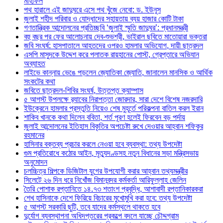
মাহফিল
পথ হারালে এই জাদুঘরে এসে পথ খুঁজে নেবো: ড. ইউনূস
জুলাই শহীদ পরিবার ও যোদ্ধাদের সহায়তায় ব্যয় হাজার কোটি টাকা
গণতান্ত্রিক আন্দোলনের প্রতিচ্ছবি ‘জুলাই স্মৃতি জাদুঘর’: প্রধানমন্ত্রী
বহু বছর পর ফের আলোচনায় দেব-শুভশ্রী, ভাইরাল ছবিতে মাতোয়ারা ভক্তরা
জবি সংঘর্ষ: হাসপাতালে আহতদের ওপরও হামলার অভিযোগ, দায়ী ছাত্রদল
এসপি মাসুদকে উদ্দেশ করে পলাতক রায়হানের পোস্ট, গ্রেপ্তারে অভিযান
অব্যাহত
লাইভে কান্নায় ভেঙে পড়লেন জ্যোতিকা জ্যোতি, জানালেন মানসিক ও আর্থিক
সংকটের কথা
জবিতে ছাত্রদল-শিবির সংঘর্ষ, উত্তপ্ত ক্যাম্পাস
৫ আগস্ট উপলক্ষে র‌্যাবের নিরাপত্তা জোরদার, সারা দেশে বিশেষ নজরদারি
ইউক্রেনে হামলার প্রস্তুতি নিয়েও শেষ মুহূর্তে পরিকল্পনা বাতিল করল ইরান
শাকিব খানকে কথা দিলেন ববিতা, শর্ত পূরণ হলেই ফিরবেন বড় পর্দায়
জুলাই আন্দোলনের ইতিহাস বিকৃতির অপচেষ্টা রুখে দেওয়ার আহ্বান শফিকুর
রহমানের
হাসিনার বক্তব্য প্রচার করলে নেওয়া হবে ব্যবস্থা: তথ্য উপদেষ্টা
গুম প্রতিরোধে কঠোর আইন, মৃত্যুদণ্ডসহ নতুন বিধানের সড়া মন্ত্রিসভায়
অনুমোদন
চলচ্চিত্র শিল্পকে ডিজিটাল যুগের উপযোগী করার আহ্বান তথ্যমন্ত্রীর
সিলেটে ২৬ দিন ধরে নিখোঁজ বিমানবন্দর কর্মকর্তা আরিফুল্লাহ জেলিন
তৈরি পোশাক রপ্তানিতে ১৪.৭৩ শতাংশ প্রবৃদ্ধি, আশাবাদী রপ্তানিকারকরা
শেখ হাসিনাকে দেশে ফিরিয়ে বিচারের মুখোমুখি করা হবে: তথ্য উপদেষ্টা
৫ আগস্ট সরকারি ছুটি, তবে যাদের কর্মস্থলে থাকতে হবে
দুর্যোগ ব্যবস্থাপনা অধিদপ্তরের প্রকল্পে বদলে যাচ্ছে চৌদ্দগ্রাম