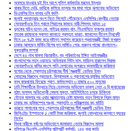
অবসরে যাওয়ার দুই দিন আগে পুলিশ কর্মকর্তার মরদেহ উদ্ধার
খাবার দিতে দেরি, ভাবিকে কুপিয়ে হত্যার পর মাথা গাছে ঝুলানোর অভিযোগ
ডিএমপির তিন থানার ওসি বদলি
জুলাই পদযাত্রায় অংশ নিতে সিলেটে পৌঁছেছেন এনসিপির কেন্দ্রীয় নেতারা
সোনারগাঁওয়ে তিন গ্রামে শিয়ালের কামড়ে নারী,শিশুসহ আহত ১৫
দুদকের সচিব হলেন মো. সাইদুর রহমান খান, পিএসসিতে ফজলুর রহমান
তারেক রহমানকে স্বাগত জানাতে প্রস্তুত ভারত, জানালেন দীনেশ ত্রিবেদী
দিনে ১৮ ঘণ্টা কাজ করে দৃষ্টান্ত স্থাপন করেছেন প্রধানমন্ত্রী: মির্জা ফখরুল
ঢাকায় আসছেন মার্কিন বিশেষ দূত সার্জিও গোর, গুরুত্ব পাচ্ছে বাংলাদেশ–
যুক্তরাষ্ট্র সম্পর্ক
দেশে ৪৫ লাখ মামলা বিচারাধীন, বড় পরিবর্তনের ইঙ্গিত আইনমন্ত্রীর
বাংলাদেশের নতুন ওয়ানডে অধিনায়ক লিটন দাস, দায়িত্ব হারালেন মিরাজ
সোনারগাঁওয়ে খাসির মাংসে পানি মেশানোর অপরাধে ব্যবসায়ীকে জরিমানা
যশোর থেকে গ্রেপ্তার চট্টগ্রামের শীর্ষ ‘সন্ত্রাসী’ ডেভিড ইমন
সোহমের বিরুদ্ধে প্রতারণা, বিশ্বাসভঙ্গ ও প্রাণনাশের হুমকির অভিযোগ
বন্ধ কারখানায় ফিরেছে প্রাণ, কর্মসংস্থান ৩ হাজার ৫০০ মানুষের
ঢাবি শিক্ষার্থীকে উদ্ধারে গিয়ে হেনস্তার অভিযোগ ডাকসু নেতা এ বি জুবায়েরের
হঠাৎ অসুস্থ অভিনেত্রী মেঘলা মুক্তা, আইসিইউতে চলছে চিকিৎসা
যৌতুক মামলার পর এবার আত্মহত্যার চেষ্টা মামলায় নতুন বিপাকে প্রিন্স মামুন
ঢাকায় বড় ভূমিকম্পের শঙ্কা, প্রস্তুতি ও পরিকল্পনায় বড় ঘাটতি
ভারতে পালানোর পথে গ্রেপ্তার চট্টগ্রামের শীর্ষ সন্ত্রাসী ডেভিড ইমন
জিপিএইচ ইস্পাতকে ৫ কোটি টাকা জরিমানা, জুলাই যোদ্ধাদের কল্যাণে ব্যয়ের
নির্দেশ
বিধবা নারীকে ধর্ষণের অভিযোগে জামায়াত নেতার বিরুদ্ধে মামলা
হবিগঞ্জে বিএনপি-এনসিপির পাল্টাপাল্টি কর্মসূচি, ১৪৪ ধারা জারি