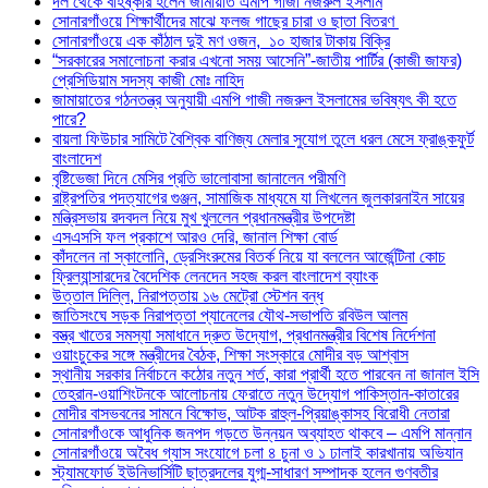
দল থেকে বহিষ্কার হলেন জামায়াত এমপি গাজী নজরুল ইসলাম
সোনারগাঁওয়ে শিক্ষার্থীদের মাঝে ফলজ গাছের চারা ও ছাতা বিতরণ ​
সোনারগাঁওয়ে এক কাঁঠাল দুই মণ ওজন, ১০ হাজার টাকায় বিক্রি
“সরকারের সমালোচনা করার এখনো সময় আসেনি”-জাতীয় পার্টির (কাজী জাফর)
প্রেসিডিয়াম সদস্য কাজী মোঃ নাহিদ
জামায়াতের গঠনতন্ত্র অনুযায়ী এমপি গাজী নজরুল ইসলামের ভবিষ্যৎ কী হতে
পারে?
বায়লা ফিউচার সামিটে বৈশ্বিক বাণিজ্য মেলার সুযোগ তুলে ধরল মেসে ফ্রাঙ্কফুর্ট
বাংলাদেশ
বৃষ্টিভেজা দিনে মেসির প্রতি ভালোবাসা জানালেন পরীমণি
রাষ্ট্রপতির পদত্যাগের গুঞ্জন, সামাজিক মাধ্যমে যা লিখলেন জুলকারনাইন সায়ের
মন্ত্রিসভায় রদবদল নিয়ে মুখ খুললেন প্রধানমন্ত্রীর উপদেষ্টা
এসএসসি ফল প্রকাশে আরও দেরি, জানাল শিক্ষা বোর্ড
কাঁদলেন না স্কালোনি, ড্রেসিংরুমের বিতর্ক নিয়ে যা বললেন আর্জেন্টিনা কোচ
ফ্রিল্যান্সারদের বৈদেশিক লেনদেন সহজ করল বাংলাদেশ ব্যাংক
উত্তাল দিল্লি, নিরাপত্তায় ১৬ মেট্রো স্টেশন বন্ধ
জাতিসংঘে সড়ক নিরাপত্তা প্যানেলের যৌথ-সভাপতি রবিউল আলম
বস্ত্র খাতের সমস্যা সমাধানে দ্রুত উদ্যোগ, প্রধানমন্ত্রীর বিশেষ নির্দেশনা
ওয়াংচুকের সঙ্গে মন্ত্রীদের বৈঠক, শিক্ষা সংস্কারে মোদীর বড় আশ্বাস
স্থানীয় সরকার নির্বাচনে কঠোর নতুন শর্ত, কারা প্রার্থী হতে পারবেন না জানাল ইসি
তেহরান-ওয়াশিংটনকে আলোচনায় ফেরাতে নতুন উদ্যোগ পাকিস্তান-কাতারের
মোদীর বাসভবনের সামনে বিক্ষোভ, আটক রাহুল-প্রিয়াঙ্কাসহ বিরোধী নেতারা
সোনারগাঁওকে আধুনিক জনপদ গড়তে উন্নয়ন অব্যাহত থাকবে – এমপি মান্নান
সোনারগাঁওয়ে অবৈধ গ্যাস সংযোগে চলা ৪ চুনা ও ১ ঢালাই কারখানায় অভিযান
স্ট্যামফোর্ড ইউনিভার্সিটি ছাত্রদলের যুগ্ম-সাধারণ সম্পাদক হলেন গুণবতীর