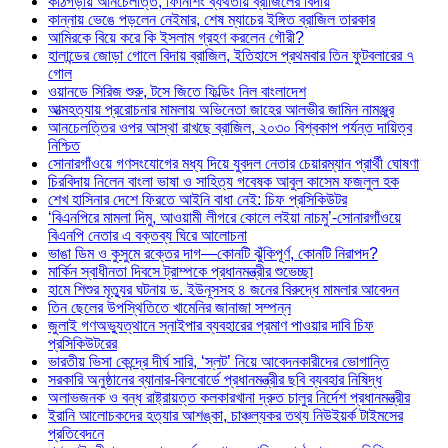
কাঠগড়ায় আনচেলত্তি, ফিনিশিং ব্যর্থতায় ব্রাজিলের বিদায়
কান্নায় ভেঙে পড়লেন নেইমার, শেষ ম্যাচের ইঙ্গিত ব্রাজিল তারকার
আমিরকে বিয়ে করে কি ইসলাম গ্রহণ করলেন গৌরী?
হালান্ডের জোড়া গোলে বিদায় ব্রাজিল, ইতিহাসে প্রথমবার তিন ফুটবলারের ৭
গোল
ওয়ানডে সিরিজ শুরু, টসে জিতে ফিল্ডিং নিল বাংলাদেশ
আত্মহত্যায় প্ররোচনার মামলায় অভিনেতা জাহের আলভীর জামিন নামঞ্জুর
আনচেলত্তির ওপর আস্থা রাখছে ব্রাজিল, ২০৩০ বিশ্বকাপ পর্যন্ত দায়িত্ব
নিশ্চিত
সোনারগাঁওয়ে গণসংযোগের মধ্য দিয়ে যুবদল নেতার চেয়ারম্যান প্রার্থী ঘোষণা
চিরবিদায় নিলেন বাংলা ভাষা ও সাহিত্য গবেষক আবুল কাসেম ফজলুল হক
শেখ হাসিনার দেশে ফিরতে আইনি বাধা নেই: চিফ প্রসিকিউটর
‘বিএনপিরে মামলা দিমু, আওয়ামী লীগরে কোলে লইয়া নাচমু’-সোনারগাঁওয়ে
বিএনপি নেতার এ বক্তব্য ঘিরে আলোচনা
ভাঙা ডিম ও কুসুমে রক্তের দাগ—কোনটি ঝুঁকিপূর্ণ, কোনটি নিরাপদ?
মার্কিন স্বাধীনতা দিবসে ট্রাম্পকে প্রধানমন্ত্রীর শুভেচ্ছা
হামে শিশুর মৃত্যুর ঘটনায় ড. ইউনূসসহ ৪ জনের বিরুদ্ধে মামলার আবেদন
তিন ছেলের উপস্থিতিতে খামেনির জানাজা সম্পন্ন
জুলাই গণঅভ্যুত্থানে স্নাইপার ব্যবহারের প্রমাণ পাওয়ার দাবি চিফ
প্রসিকিউটরের
ভারতীয় ভিসা কেন্দ্রে দীর্ঘ সারি, ‘স্লট’ নিয়ে আবেদনকারীদের ভোগান্তি
সরকারি অনুষ্ঠানের ব্যানার-বিলবোর্ডে প্রধানমন্ত্রীর ছবি ব্যবহার নিষিদ্ধ
অলাভজনক ও বন্ধ রাষ্ট্রায়ত্ত কলকারখানা দ্রুত চালুর নির্দেশ প্রধানমন্ত্রীর
ইরানি আলোচকদের হত্যার আশঙ্কা, চাঞ্চল্যকর তথ্য নিউইয়র্ক টাইমসের
প্রতিবেদনে