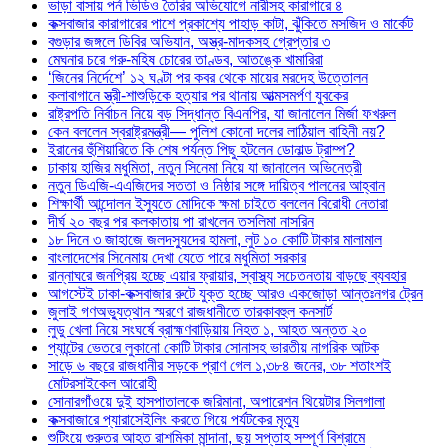
ভাড়া বাসায় পর্ন ভিডিও তৈরির অভিযোগে নারীসহ কারাগারে ৪
কক্সবাজার কারাগারের পাশে প্রকাশ্যে পাহাড় কাটা, ঝুঁকিতে মসজিদ ও মার্কেট
বগুড়ার জঙ্গলে ডিবির অভিযান, অস্ত্র-মাদকসহ গ্রেপ্তার ৩
মেঘনার চরে গরু-মহিষ চোরের তাণ্ডব, আতঙ্কে খামারিরা
‘জিনের নির্দেশে’ ১২ ঘণ্টা পর কবর থেকে মায়ের মরদেহ উত্তোলন
কলাবাগানে স্ত্রী-শাশুড়িকে হত্যার পর থানায় আত্মসমর্পণ যুবকের
রাষ্ট্রপতি নির্বাচন নিয়ে বড় সিদ্ধান্ত বিএনপির, যা জানালেন মির্জা ফখরুল
কেন বললেন স্বরাষ্ট্রমন্ত্রী— পুলিশ কোনো দলের লাঠিয়াল বাহিনী নয়?
ইরানের হুঁশিয়ারিতে কি শেষ পর্যন্ত পিছু হটলেন ডোনাল্ড ট্রাম্প?
ঢাকায় হাজির মধুমিতা, নতুন সিনেমা নিয়ে যা জানালেন অভিনেত্রী
নতুন ডিএজি-এএজিদের সততা ও নিষ্ঠার সঙ্গে দায়িত্ব পালনের আহ্বান
শিক্ষার্থী আন্দোলন ইস্যুতে মোদিকে ক্ষমা চাইতে বললেন বিরোধী নেতারা
দীর্ঘ ২০ বছর পর কলকাতায় পা রাখলেন তসলিমা নাসরিন
১৮ দিনে ৩ জাহাজে জলদস্যুদের হামলা, লুট ১০ কোটি টাকার মালামাল
বাংলাদেশের সিনেমায় দেখা যেতে পারে মধুমিতা সরকার
রান্নাঘরে জনপ্রিয় হচ্ছে এয়ার ফ্রায়ার, স্বাস্থ্য সচেতনতায় বাড়ছে ব্যবহার
আগস্টেই ঢাকা-কক্সবাজার রুটে যুক্ত হচ্ছে আরও একজোড়া আন্তঃনগর ট্রেন
জুলাই গণঅভ্যুত্থান স্মরণে রাজধানীতে তারকাবহুল কনসার্ট
লুডু খেলা নিয়ে সংঘর্ষে ব্রাহ্মণবাড়িয়ায় নিহত ১, আহত অন্তত ২০
প্যান্টের ভেতরে লুকানো কোটি টাকার সোনাসহ ভারতীয় নাগরিক আটক
সাড়ে ৬ বছরে রাজধানীর সড়কে প্রাণ গেল ১,৩৮৪ জনের, ৩৮ শতাংশই
মোটরসাইকেল আরোহী
সোনারগাঁওয়ে দুই হাসপাতালকে জরিমানা, অপারেশন থিয়েটার সিলগালা
কক্সবাজারে প্যারাসেইলিং করতে গিয়ে পর্যটকের মৃত্যু
শুটিংয়ে গুরুতর আহত রাশমিকা মান্দানা, ছয় সপ্তাহ সম্পূর্ণ বিশ্রামে