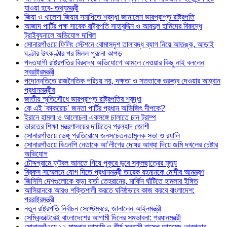
যাওয়া হবে- তথ্যমন্ত্রী
জিয়া ও খালেদা জিয়ার সমাধিতে শ্রদ্ধা জানালেন ভারপ্রাপ্ত রাষ্ট্রপতি
আজাদ পার্টির পক্ষ সাবেক রাষ্ট্রপতি সাহাবুদ্দিন ও আবদুল হামিদের বিরুদ্ধে
ট্রাইব্যুনালে অভিযোগ দাখিল
সোনারগাঁওয়ে ফিলিং স্টেশনে বোমাসদৃশ তালাবদ্ধ ব্যাগ নিয়ে আতঙ্ক, আড়াই
ঘণ্টার উৎকণ্ঠার পর মিলল পুরনো কাপড়
পদত্যাগী রাষ্ট্রপতির বিরুদ্ধে অভিযোগে আমলে নেওয়ার কিছু নাই বললেন
স্বরাষ্ট্রমন্ত্রী
পদোন্নতিতে রাজনৈতিক পরিচয় নয়, দক্ষতা ও সততাকে গুরুত্ব দেওয়ার আহ্বান
প্রধানমন্ত্রীর
জাতীয় স্মৃতিসৌধে ভারপ্রাপ্ত রাষ্ট্রপতির শ্রদ্ধা
কে এই ‘কাকরোচ’ জনতা পার্টির প্রধান অভিজিৎ দীপকে?
ইরানে হামলা ও আলোচনা একসঙ্গে চালাতে চান ট্রাম্প
ভারতের শিক্ষা মন্ত্রণালয়ের দায়িত্বে প্রলহাদ জোশী
সোনারগাঁওয়ে ডেঙ্গু প্রতিরোধে জনসচেতনতামূলক সভা ও র‍্যালি
সোনারগাঁওয়ে বিএনপি নেতাকে আ’লীগের দোষর আখ্যা দিয়ে জমি দখলের চেষ্টার
অভিযোগ
চৌদ্দগ্রামে ফুটবল আনতে গিয়ে পুকুরে ডুবে স্কুলছাত্রের মৃত্যু
ব্রিকস সম্মেলনে যোগ দিতে প্রধানমন্ত্রী তারেক রহমানকে মোদীর আমন্ত্রণ
জিসিসি দেশগুলোকে কড়া বার্তা তেহরানের, মার্কিন ঘাঁটিতে হামলার ইঙ্গিত
আসিয়ানকে আরও শক্তিশালী করতে ঘনিষ্ঠভাবে কাজ করবে বাংলাদেশ:
পররাষ্ট্রমন্ত্রী
নতুন রাষ্ট্রপতি নির্বাচন সেপ্টেম্বরে, জানালেন আইনমন্ত্রী
সেমিকন্ডাক্টরেই বাংলাদেশের আগামী দিনের সম্ভাবনা: প্রধানমন্ত্রী
সোনারগাঁওয়ে ১২ মামলার আসামি ও শীর্ষ সন্ত্রাসী রাসেল আহমেদ গ্রেপ্তার ,