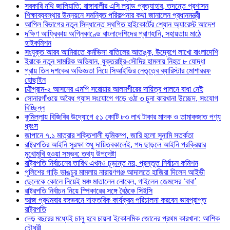
সরকারি নথি জালিয়াতি: রাঙ্গাবালীর এসি ল্যান্ড প্রত্যাহার, তদন্তে প্রশাসন
শিক্ষাব্যবস্থার উন্নয়নে সমন্বিত পরিকল্পনার কথা জানালেন প্রধানমন্ত্রী
আপিল বিভাগের নতুন সিদ্ধান্তে স্থগিত হাইকোর্টের শ্যোন অ্যারেস্ট আদেশ
দক্ষিণ আফ্রিকায় অগ্নিকাণ্ডে বাংলাদেশিদের প্রাণহানি, সহায়তায় মাঠে
হাইকমিশন
সংযুক্ত আরব আমিরাতে কর্মভিসা বাতিলের আতঙ্ক, উদ্বেগে লাখো বাংলাদেশি
ইরাকে নতুন সামরিক অভিযান, যুক্তরাষ্ট্র-সৌদির হামলায় নিহত ৮ যোদ্ধা
প্রায় তিন দশকের অভিজ্ঞতা নিয়ে সিআইডির নেতৃত্বে ব্যারিস্টার মোশাররফ
হোছাইন
চট্টগ্রাম-২ আসনের এমপি সরোয়ার আলমগীরের দায়িত্ব পালনে বাধা নেই
সোনারগাঁওয়ে অবৈধ গ্যাস সংযোগে গড়ে ওঠা ৩ চুনা কারখানা উচ্ছেদ, সংযোগ
বিচ্ছিন্ন
কুমিল্লায় বিজিবির উদ্যোগে ৫১ কোটি ৮৩ লাখ টাকার মাদক ও তামাকজাত পণ্য
ধ্বংস
জাপানে ৭.১ মাত্রার শক্তিশালী ভূমিকম্প, জারি হলো সুনামি সতর্কতা
রাষ্ট্রপতির আইনি সুরক্ষা শুধু দায়িত্বকালেই, পদ ছাড়লে আইনি প্রক্রিয়ার
মুখোমুখি হওয়া সম্ভব: তথ্য উপদেষ্টা
রাষ্ট্রপতি নির্বাচনের তারিখ এখনও চূড়ান্ত নয়, প্রস্তুত নির্বাচন কমিশন
পুলিশের গাড়ি ভাঙচুর মামলায় নারায়ণগঞ্জ আদালতে হাজিরা দিলেন আইভী
ছেলেকে কোলে নিয়েই মঞ্চ মাতালেন নোবেল, গাইলেন জেমসের ‘বাবা’
রাষ্ট্রপতি নির্বাচন নিয়ে স্পিকারের সঙ্গে বৈঠকে সিইসি
আজ প্রথমবার বঙ্গভবনে দাফতরিক কার্যক্রম পরিচালনা করবেন ভারপ্রাপ্ত
রাষ্ট্রপতি
দেড় বছরের মধ্যেই চালু হবে চায়না ইকোনমিক জোনের প্রথম কারখানা: আশিক
চৌধুরী