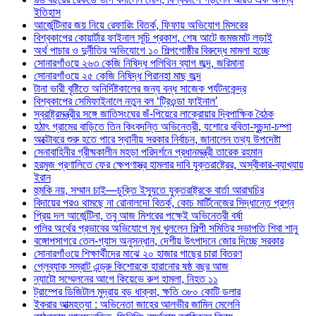
ইতিহাস
আর্জেন্টিনার জয় নিয়ে রেফারিং বিতর্ক, ফিফায় অভিযোগ মিসরের
বিশ্বকাপের কোয়ার্টার ফাইনাল সূচি প্রকাশ, শেষ আটে জমজমাট লড়াই
অর্থ পাচার ও দুর্নীতির অভিযোগে ১০ শিল্পগোষ্ঠীর বিরুদ্ধে মামলা হচ্ছে
সোনারগাঁওয়ে ২৬৩ কেজি নিষিদ্ধ পলিথিন ব্যাগ জব্দ, জরিমানা
সোনারগাঁওয়ে ২৫ কেজি নিষিদ্ধ পিরানহা মাছ জব্দ
টানা ভারী বৃষ্টিতে অনির্দিষ্টকালের জন্য বন্ধ সাজেক পর্যটনকেন্দ্র
বিশ্বকাপের সেমিফাইনালে নতুন বল ‘ট্রিওন্ডা ফাইনাল’
স্বরাষ্ট্রমন্ত্রীর সঙ্গে জাতিসংঘের জঁ-পিয়েরে লাক্রোয়ার দ্বিপাক্ষিক বৈঠক
হঠাৎ গ্রামের বাড়িতে তিন কিংবদন্তি অভিনেত্রী, যশোরে ববিতা-সুচন্দা-চম্পা
অক্টোবরে শুরু হতে পারে স্থানীয় সরকার নির্বাচন, জানালেন তথ্য উপদেষ্টা
সেনাবাহিনীর গ্রীষ্মকালীন মহড়া পরিদর্শনে প্রধানমন্ত্রী তারেক রহমান
হরমুজ প্রণালিতে ফের ক্ষেপণাস্ত্র হামলার দাবি যুক্তরাষ্ট্রের, অস্বীকার-ব্যাখ্যায়
ইরান
হুমকি নয়, সম্মান চাই—চুক্তি ইস্যুতে যুক্তরাষ্ট্রকে বার্তা আরাঘচির
বিদায়ের পরও থামছে না রোনালদো বিতর্ক, কোচ মার্টিনেজের সিদ্ধান্তে প্রশ্ন
প্রিয় দল আর্জেন্টিনা, তবু আজ মিশরের পক্ষেই অভিনেত্রী বর্ষা
পলির অর্থের প্রভাবের অভিযোগে মুখ খুললেন শিল্পী সমিতির সভাপতি শিবা শানু
বঙ্গোপসাগরে তেল-গ্যাস অনুসন্ধান, দেশীয় উৎপাদনে জোর দিচ্ছে সরকার
সোনারগাঁওয়ে শিক্ষার্থীদের মাঝে ২০ হাজার গাছের চারা বিতরণ
প্লেব্যাক সম্রাট এন্ড্রু কিশোরকে হারানোর ষষ্ঠ বছর আজ
ন্যাটো সম্মেলনের আগে কিয়েভে রুশ হামলা, নিহত ১১
ট্রাম্পের ডিজিটাল মুদ্রায় বড় ধাক্কা, ক্ষতি ৩৮০ কোটি ডলার
ইকরার আত্মহত্যা : অভিনেতা জাহের আলভীর জামিন মেলেনি