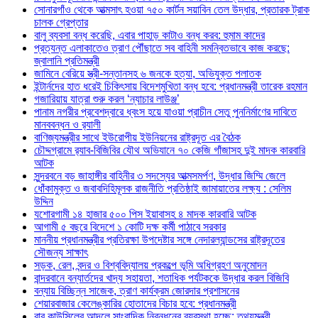
সোনারগাঁও থেকে আত্মসাৎ হওয়া ৭৫০ কার্টন সয়াবিন তেল উদ্ধার, প্রতারক ট্রাক
চালক গ্রেপ্তার
বালু ব্যবসা বন্ধ করেছি, এবার পাহাড় কাটাও বন্ধ করব: হুমাম কাদের
প্রত্যন্ত এলাকাতেও ত্রাণ পৌঁছাতে সব বাহিনী সমন্বিতভাবে কাজ করছে:
জ্বালানি প্রতিমন্ত্রী
জামিনে বেরিয়ে স্ত্রী-সন্তানসহ ৬ জনকে হত্যা, অভিযুক্ত পলাতক
ইন্টার্নদের হাত ধরেই চিকিৎসায় বিদেশমুখিতা বন্ধ হবে: প্রধানমন্ত্রী তারেক রহমান
গজারিয়ায় যাত্রা শুরু করল ‘ন্যাচার লাউঞ্জ’
পানাম নগরীর প্রবেশদ্বারে ধ্বংস হয়ে যাওয়া প্রাচীন সেতু পুননির্মাণের দাবিতে
মানববন্ধন ও র‌্যালী
বাণিজ্যমন্ত্রীর সাথে ইউরোপীয় ইউনিয়নের রাষ্ট্রদূত এর বৈঠক
চৌদ্দগ্রামে র‌্যাব-বিজিবির যৌথ অভিযানে ৭০ কেজি গাঁজাসহ দুই মাদক কারবারি
আটক
সুন্দরবনে বড় জাহাঙ্গীর বাহিনীর ৩ সদস্যের আত্মসমর্পণ, উদ্ধার জিম্মি জেলে
ধোঁকামুক্ত ও জবাবদিহিমূলক রাজনীতি প্রতিষ্ঠাই জামায়াতের লক্ষ্য : সেলিম
উদ্দিন
যশোরগামী ১৪ হাজার ৫০০ পিস ইয়াবাসহ ৪ মাদক কারবারি আটক
আগামী ৫ বছরে বিদেশে ১ কোটি দক্ষ কর্মী পাঠাবে সরকার
মাননীয় প্রধানমন্ত্রীর প্রতিরক্ষা উপদেষ্টার সঙ্গে নেদারল্যান্ডসের রাষ্ট্রদূতের
সৌজন্য সাক্ষাৎ
সড়ক, রেল, বন্দর ও বিশ্ববিদ্যালয় প্রকল্পে ভূমি অধিগ্রহণ অনুমোদন
বান্দরবানে বন্যার্তদের খাদ্য সহায়তা, শতাধিক পর্যটককে উদ্ধার করল বিজিবি
বন্যায় বিচ্ছিন্ন সাজেক, ত্রাণ কার্যক্রম জোরদার প্রশাসনের
শেয়ারবাজার কেলেঙ্কারির হোতাদের বিচার হবে: প্রধানমন্ত্রী
বার কাউন্সিলের আদলে সাংবাদিক নিবন্ধনের ব্যবস্থা হচ্ছে: তথ্যমন্ত্রী