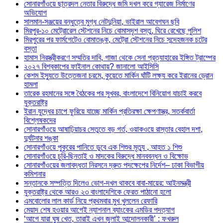
সোনারগাঁওয়ে ছাত্রদল নেতার বিরুদ্ধে জমি দখল করে গ্যারেজ নির্মাণের
অভিযোগ
সালমান-সঞ্জয়ের বন্ধুত্বে মুগ্ধ নেটদুনিয়া, ভাইরাল আবেগঘন ছবি
মিরপুর-১০ মেট্রোরেল স্টেশনের নিচে বোমাসদৃশ বস্তু, ঘিরে রেখেছে পুলিশ
মিরপুরের পর ফার্মগেটেও বোমাতঙ্ক, মেট্রো স্টেশনের নিচে সন্দেহজনক চটের
বস্তা
হামাস নিরস্ত্রীকরণে সম্মতির দাবি, গাজা থেকে সেনা প্রত্যাহারের ইঙ্গিত ট্রাম্পের
২০২৭ বিশ্বকাপের ফাইনাল কোথায়? জানালো আইসিসি
কেশম ইস্যুতে উত্তেজনা চরমে, কুয়েতে মার্কিন ঘাঁটি লক্ষ্য করে ইরানের ড্রোন
হামলা
তারেক রহমানের সঙ্গে বৈঠকের পর সুখবর, বাংলাদেশে বিনিয়োগ যাচাই করবে
যুক্তরাষ্ট্র
ইরান যুদ্ধের চাপে ফুরিয়ে যাচ্ছে মার্কিন প্রতিরক্ষা ক্ষেপণাস্ত্র, সতর্কবার্তা
বিশ্লেষকদের
সোনারগাঁওয়ে আষাঢ়িয়াচর সেতুতে বড় গর্ত, ওয়াকওয়ে রাস্তার বেহাল দশা,
দুর্ঘটনার শঙ্কা
সোনারগাঁওয়ে পুকুরের পানিতে ডুবে এক শিশুর মৃত্যু , আহত ১ শিশু
সোনারগাঁওয়ে চুরি-ছিনতাই ও মাদকের বিরুদ্ধে মানববন্ধন ও বিক্ষোভ
সোনারগাঁওয়ের জলাবদ্ধতা নিরসনে দ্রুত পদক্ষেপের নির্দেশ– ঢাকা বিভাগীয়
কমিশনার
সন্তানকে সম্পত্তি দিলেও ভোগ-দখল থাকবে বাবা-মায়ের: আইনমন্ত্রী
যুক্তরাষ্ট্র থেকে আরও ২৩ বাংলাদেশিকে ফেরত পাঠানো হলো
এমবোলোর লাল কার্ড নিয়ে প্রথমবার মুখ খুললেন রেফারি
মেয়াদ শেষ হওয়ার আগেই ন্যাশনাল ব্যাংকের এমডির পদত্যাগ
‘আগে যারা ঘুষ খেত, তারাই এখন জুলাই আন্দোলনকারী’ : ফখরুল