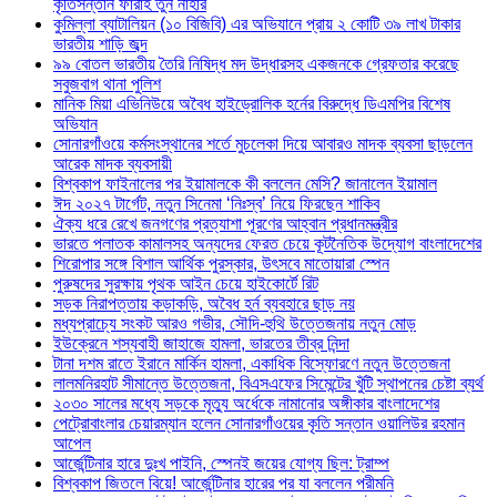
কৃতিসন্তান ফারাহ তুন নাহার
কুমিল্লা ব্যাটালিয়ন (১০ বিজিবি) এর অভিযানে প্রায় ২ কোটি ৩৯ লাখ টাকার
ভারতীয় শাড়ি জব্দ
৯৯ বোতল ভারতীয় তৈরি নিষিদ্ধ মদ উদ্ধারসহ একজনকে গ্রেফতার করেছে
সবুজবাগ থানা পুলিশ
মানিক মিয়া এভিনিউয়ে অবৈধ হাইড্রোলিক হর্নের বিরুদ্ধে ডিএমপির বিশেষ
অভিযান
সোনারগাঁওয়ে কর্মসংস্থানের শর্তে মুচলেকা দিয়ে আবারও মাদক ব্যবসা ছাড়লেন
আরেক মাদক ব্যবসায়ী
বিশ্বকাপ ফাইনালের পর ইয়ামালকে কী বললেন মেসি? জানালেন ইয়ামাল
ঈদ ২০২৭ টার্গেট, নতুন সিনেমা ‘নিঃস্ব’ নিয়ে ফিরছেন শাকিব
ঐক্য ধরে রেখে জনগণের প্রত্যাশা পূরণের আহ্বান প্রধানমন্ত্রীর
ভারতে পলাতক কামালসহ অন্যদের ফেরত চেয়ে কূটনৈতিক উদ্যোগ বাংলাদেশের
শিরোপার সঙ্গে বিশাল আর্থিক পুরস্কার, উৎসবে মাতোয়ারা স্পেন
পুরুষদের সুরক্ষায় পৃথক আইন চেয়ে হাইকোর্টে রিট
সড়ক নিরাপত্তায় কড়াকড়ি, অবৈধ হর্ন ব্যবহারে ছাড় নয়
মধ্যপ্রাচ্যে সংকট আরও গভীর, সৌদি-হুথি উত্তেজনায় নতুন মোড়
ইউক্রেনে শস্যবাহী জাহাজে হামলা, ভারতের তীব্র নিন্দা
টানা দশম রাতে ইরানে মার্কিন হামলা, একাধিক বিস্ফোরণে নতুন উত্তেজনা
লালমনিরহাট সীমান্তে উত্তেজনা, বিএসএফের সিমেন্টের খুঁটি স্থাপনের চেষ্টা ব্যর্থ
২০৩০ সালের মধ্যে সড়কে মৃত্যু অর্ধেকে নামানোর অঙ্গীকার বাংলাদেশের
পেট্রোবাংলার চেয়ারম্যান হলেন সোনারগাঁওয়ের কৃতি সন্তান ওয়ালিউর রহমান
আপেল
আর্জেন্টিনার হারে দুঃখ পাইনি, স্পেনই জয়ের যোগ্য ছিল: ট্রাম্প
বিশ্বকাপ জিতলে বিয়ে! আর্জেন্টিনার হারের পর যা বললেন পরীমনি