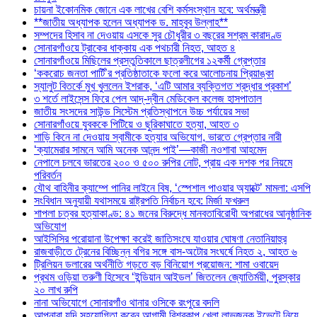
চায়না ইকোনমিক জোনে এক লাখের বেশি কর্মসংস্থান হবে: অর্থমন্ত্রী
**জাতীয় অধ্যাপক হলেন অধ্যাপক ড. মাহবুব উল্লাহ**
সম্পদের হিসাব না দেওয়ায় এসকে সুর চৌধুরীর ৩ বছরের সশ্রম কারাদণ্ড
সোনারগাঁওয়ে ট্রাকের ধাক্কায় এক পথচারী নিহত, আহত ৪
সোনারগাঁওয়ে মিছিলের প্রস্তুতিকালে ছাত্রলীগের ১২কর্মী গ্রেপ্তার
‘ককরোচ জনতা পার্টি’র প্রতিষ্ঠাতাকে ফলো করে আলোচনায় প্রিয়াঙ্কা
স্যালুট বিতর্কে মুখ খুললেন ইশরাক, ‘এটি আমার ব্যক্তিগত শ্রদ্ধার প্রকাশ’
৩ শর্তে লাইসেন্স ফিরে পেল আদ্-দ্বীন মেডিকেল কলেজ হাসপাতাল
জাতীয় সংসদের সাউন্ড সিস্টেম প্রতিস্থাপনে উচ্চ পর্যায়ের সভা
সোনারগাঁওয়ে যুবককে পিটিয়ে ও ছুরিকাঘাতে হত্যা, আহত ৩
শাড়ি কিনে না দেওয়ায় স্বামীকে হত্যার অভিযোগ, ভারতে গ্রেপ্তার নারী
‘ক্যামেরার সামনে আমি অনেক আনন্দ পাই’—কাজী নওশাবা আহমেদ
নেপালে চলবে ভারতের ২০০ ও ৫০০ রুপির নোট, প্রায় এক দশক পর নিয়মে
পরিবর্তন
যৌথ বাহিনীর ক্যাম্পে পানির লাইনে বিষ, ‘স্পেশাল পাওয়ার অ্যাক্টে’ মামলা: এসপি
সংবিধান অনুযায়ী যথাসময়ে রাষ্ট্রপতি নির্বাচন হবে: মির্জা ফখরুল
শাপলা চত্বর হত্যাকাণ্ড: ৪১ জনের বিরুদ্ধে মানবতাবিরোধী অপরাধের আনুষ্ঠানিক
অভিযোগ
আইসিসির পরোয়ানা উপেক্ষা করেই জাতিসংঘে যাওয়ার ঘোষণা নেতানিয়াহুর
রাজবাড়ীতে ট্রেনের বিচ্ছিন্ন বগির সঙ্গে বাস-অটোর সংঘর্ষে নিহত ২, আহত ৬
ট্রিলিয়ন ডলারের অর্থনীতি গড়তে বড় বিনিয়োগ প্রয়োজন: শামা ওবায়েদ
প্রথম ওড়িয়া তরুণী হিসেবে ‘ইন্ডিয়ান আইডল’ জিতলেন জ্যোতির্ময়ী, পুরস্কার
২০ লাখ রুপি
নানা অভিযোগে সোনারগাঁও থানার ওসিকে রংপুরে বদলি
আপনারা যদি সহযোগিতা করেন আগামী বিশ্বকাপ খেলা লাভজনক ইভেন্টে নিয়ে