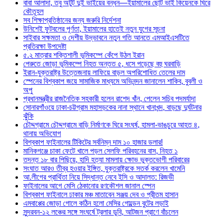
বাবা আলাদা, তবু অটুট দুই ভাইয়ের বন্ধন—ইয়ামালের ছোট ভাই কিয়েনকে ঘিরে
কৌতূহল
সব শিক্ষাপ্রতিষ্ঠানের জন্য জরুরি নির্দেশনা
উনিশেই ফুটবলের পূর্ণতা, ইয়ামালের হাতেই নতুন যুগের সূচনা
সাইবার সক্ষমতা ও দেশীয় উদ্ভাবনে নতুন গতি আনতে এমআইএসটিতে
প্রতিরক্ষা উপদেষ্টা
৫.২ মাত্রার শক্তিশালী ভূমিকম্পে কেঁপে উঠল ইরান
পেরুতে জোড়া ভূমিকম্পে নিহত অন্তত ৫, ধসে পড়েছে বহু ঘরবাড়ি
ইরান-যুক্তরাষ্ট্র উত্তেজনায় লাফিয়ে বাড়ল অপরিশোধিত তেলের দাম
স্পেনের বিশ্বকাপ জয়ে সামাজিক মাধ্যমে অভিনন্দন জানালেন শাকিব, বুবলী ও
অপু
প্রধানমন্ত্রীর রাজনৈতিক সহকারী হলেন রাশেদ খাঁন, পেলেন সচিব পদমর্যাদা
সোনারগাঁওয়ে ঢাকা-চট্টগ্রাম মহাসড়কের নানা স্থানে খানাখন্দ, বাড়ছে দুর্ঘটনার
ঝুঁকি
চৌদ্দগ্রামে চৌদ্দগ্রামে বাড়ি নির্মাণকে ঘিরে সংঘর্ষ, হামলা-ভাঙচুরে আহত ৪,
থানায় অভিযোগ
বিশ্বকাপ ফাইনালের টিকিটের সর্বনিম্ন দাম ১০ হাজার ডলার!
মানিকগঞ্জে চাকা ফেটে খালে পড়ল সেলফি পরিবহনের বাস, নিহত ১
তদন্ত ১৮ বার পিছিয়ে, হাদি হত্যা মামলায় ক্ষোভ ভুক্তভোগী পরিবারের
সংঘাত আরও তীব্র হওয়ার ইঙ্গিত, যুক্তরাষ্ট্রকে সতর্ক করলেন খামেনি
আ.লীগের প্রার্থিতা নিয়ে সিদ্ধান্ত নেবে ইসি ও আদালত: রিজভী
ফাইনালের আগে মেসি ঠেকানোর রণকৌশল জানাল স্পেন
বিশ্বকাপ ফাইনালে ঢাকার মঞ্চ মাতাবেন সঞ্জয় দেব ও প্রীতম হাসান
এমবাপ্পের জোড়া গোলে কঠিন হলো মেসির গোল্ডেন বুটের লড়াই
সুন্দরবন-১২ লঞ্চের সঙ্গে সংঘর্ষে ট্রলার ডুবি, আটজন প্রাণে বাঁচলেন