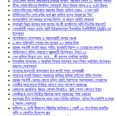
এইচএসসি পাসেই বিমানবন্দরে চাকরির সুযোগ, আবেদন চলবে ৩১ আগস্ট পর্যন্ত
তীব্র লোডশেডিংয়ে বিপর্যস্ত সোনারগাঁ, দিনে মিলছে মাত্র ৪-৫ ঘণ্টা বিদ্যুৎ
লোডশেডিংয়ের প্রতিবাদে বরগুনায় বিদ্যুৎ অফিস ঘেরাও, ৭ দফা দাবি
হলিউডের তিন মেগা ছবির সঙ্গে বক্স অফিস যুদ্ধে শাহরুখের ‘কিং’
অননুমোদিত হর্ন ব্যবহার বন্ধের নির্দেশ, না মানলে আইনি ব্যবস্থা
অ্যাডাল্ট ফিল্মে কাজের কথা জানার পর কী বলেছিলেন সানি লিওনির বাবা-মা?
সেনাবাহিনী প্রধান কর্তৃক আর্মি ইন্টারন্যাশনাল ইসলামিক ইনস্টিটিউট (AIII)-এর
উদ্বোধন
আগস্টজুড়ে তাপপ্রবাহ ও স্বল্পমেয়াদি বন্যার শঙ্কা
৬ মাসে ভরিপ্রতি সোনার দাম কমেছে ৬৭ হাজার টাকা
হরমুজ প্রণালী সংকট আরও গভীর, মুখোমুখি ট্রাম্প ও তেহরানের বক্তব্য
পাকিস্তানে শান্তি সমাবেশে আত্মঘাতী বিস্ফোরণ, নিহত ১৩
শেখ হাসিনা ফিরতে চান, তবে… কী বললেন তসলিমা নাসরিন
ইসলামিক মূল্যবোধ ও আধুনিক শিক্ষার সমন্বয়ে নতুন শিক্ষা প্রতিষ্ঠান উদ্বোধন
করলেন সেনাপ্রধান
সংসদের মাধ্যমেই বাস্তবায়ন হবে জুলাই সনদ: তথ্যমন্ত্রী
পাহাড়ের সংকট নিরসনে সরকারের কার্যকর ভূমিকা চাইলেন নাহিদ ইসলাম
হরমুজ প্রণালী খোলার কোনো চুক্তি হয়নি: ট্রাম্পকে প্রত্যাখ্যান তেহরানের
বেনজীর আহমেদকে ফিরিয়ে আনতে নতুন পদক্ষেপ সরকারের
মোজতবা খামেনিকে খুঁজছে মোসাদ-সিআইএ, পাল্টা গোপন কৌশলে ইরান
বেনজীরকে দেশে ফিরিয়ে বিচারের আশা সরকারের: শামা ওবায়েদ
বসুন্ধরায় চীনা নাগরিকদের ভাড়া ভবনে ডিবির অভিযান, অবৈধ ভিওআইপি চক্রের
৪ সদস্য গ্রেপ্তার
কুমিল্লা ও ফেনী সীমান্তে বিজিবির অভিযানে ১ কোটি ১৫ লাখ টাকার ভারতীয়
শাড়ি ও মোবাইল ডিসপ্লে জব্দ