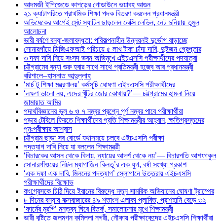
আদমজী ইপিজেডে কাপড়ের গোডাউনে ভয়াবহ আগুন
২১ ক্যাটাগরিতে প্রাথমিক শিক্ষা পদক বিতরণ করলেন প্রধানমন্ত্রী
অভিষেকের আগেই সেন্ট স্যাটিন ছাড়লেন লেক্সি লেভিন, নেট দুনিয়ায় তুমুল
আলোচনা
ভারী বর্ষণে বন্যা-জলাবদ্ধতা: পরিকল্পনাহীন উন্নয়নই দুর্ভোগ বাড়াচ্ছে
সোনারগাঁয়ে ডিজিএফআই পরিচয়ে ৫ লাখ টাকা চাঁদা দাবি, দুইজন গ্রেপ্তার
৩ দফা দাবি নিয়ে সংসদ ভবন অভিমুখে এইচএসসি পরীক্ষার্থীদের পদযাত্রা
চট্টগ্রামের বন্যা শুরু হবার সাথে সাথে প্রতিমন্ত্রী হজ্বে আর প্রধানমন্ত্রী
বরিশালে–হাসনাত আব্দুল্লাহ
‘মার্চ টু শিক্ষা মন্ত্রণালয়’ কর্মসূচি ঘোষণা এইচএসসি পরীক্ষার্থীদের
‘লক্ষণ ভালো নয়, এদের খুঁটির জোর কোথায়?’— চট্টগ্রামের হামলা নিয়ে
জামায়াত আমির
পদার্থবিজ্ঞানের ভুল ৬ ও ৭ নম্বর প্রশ্নে পূর্ণ নম্বর পাবে পরীক্ষার্থীরা
পড়ার টেবিলে ফিরতে শিক্ষার্থীদের প্রতি শিক্ষামন্ত্রীর আহ্বান, ক্ষতিগ্রস্তদের
পুনঃপরীক্ষার আশ্বাস
চট্টগ্রাম ছাড়া সব বোর্ডে যথাসময়ে চলবে এইচএসসি পরীক্ষা
পদত্যাগ দাবি নিয়ে যা বললেন শিক্ষামন্ত্রী
‘বিচারকের আসন থেকে বিদায়, ন্যায়ের আদর্শ থেকে নয়’— বিচারপতি আশফাকুল
সোনারগাঁওয়ের লিটল ম্যাগাজিন কিনতু’র এক যুগ, বর্ষা সংখ্যা প্রকাশ
‘এক দফা এক দাবি, মিলনের পদত্যাগ’ স্লোগানে উত্তরায় এইচএসসি
পরীক্ষার্থীদের বিক্ষোভ
কংগ্রেসকে চিঠি দিয়ে ইরানের বিরুদ্ধে নতুন সামরিক অভিযানের ঘোষণা ট্রাম্পের
৮ দিনের বন্যায় কক্সবাজারের ৪৯ শতাংশ এলাকা প্লাবিত, প্রাণহানি বেড়ে ৩২
‘ফার্মের মুরগি’ মন্তব্য ঘিরে বিতর্ক, সমালোচনার মুখে শিক্ষামন্ত্রী
ভারী বৃষ্টিতে জলমগ্ন কুমিল্লা নগরী, নৌকায় পরীক্ষাকেন্দ্রে এইচএসসি শিক্ষার্থীরা